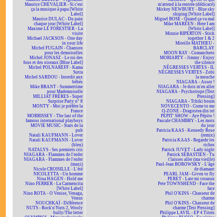
Maurice CHEVALIER - Si c'est
m'attend à la rentrée (dédicacé)
ça la musique à papa [White
Mickey NEWBURY - Blue sky
Label]
shining [White Label]
Maurice DULAC - Du pain
Miguel BOSÉ - Quand ça va mal
chaque jour [White Label]
Mike MAREEN - Here I am
Maxime LE FORESTIER - La
[White Label]
visite
Minnie RIPERTON - Stick
Michael JACKSON - One day
together 1 & 2
in your life
Mireille MATHIEU -
Michel FUGAIN - Chanson
BARCLAY
pour les demoiselles
MOON RAY - Comanchero
Michel JONASZ - Le roi des
MORIARTY - Jimmy / Enjoy
fous et des oiseaux [Blue Label]
the silence
Michel POLNAREFF - Kama
NÉGRESSES VERTES - IL
Sutra
NÉGRESSES VERTES - Zobi
Michel SARDOU - Interdit aux
la mouche
bébés
NIAGARA - Assez !
Mike BRANT - Summertime
NIAGARA - Je dois m'en aller
pour Mademoiselle
NIAGARA - Psychotrope [Test
MILLIAT FRÈRES - Super
Pressing]
Surprise Party n° 8
NIAGARA - Tchiki boum
MONTY - Moi je préfère la
NOVECENTO - Come to me
France
O-ZONE - Dragostea din teï
MORRISSEY - The last of the
PÉPIT' SHOW - Aye Pépito !
famous international playboys
Pascale CHAMBRY - Les mots
MOVIE MUSIC - Stars de la
du jour
pub
Patricia KAAS - Kennedy Rose
Natali KAUFMANN - Lover
(remix)
Natali KAUFMANN - Lover
Patricia KAAS - Regarde les
(bleu)
riches
NATALYS - Ses premiers cris
Patrick JUVET - Lady night
NIAGARA - Flammes de l'enfer
Patrick SÉBASTIEN - Tu
NIAGARA - Flammes de l'enfer
t'laisses aller (ma vieille)
(maxi)
Paul-Jean BOROWSKY - L'âge
Nicole CROISILLE - L'été
de diamant
NICOLETTA - Un homme
PEARL JAM - Given to fly
Nina HAGEN - Hold me
PERET - Late mi corazon
Nino FERRER - La Carmencita
Pete TOWNSHEND - Face the
[White Label]
face
Nino ROTA - O Venise, Venaga,
Phil O'KINS - Chasseur de
Venus
charme
NOUCHKAÏ - Différence
Phil O'KINS - Chasseur de
NUTS - Rock'n'Nuts 2, Wooly
charme [Test Pressing]
bully/The letter
Philippe LAVIL - EP 4 Titres