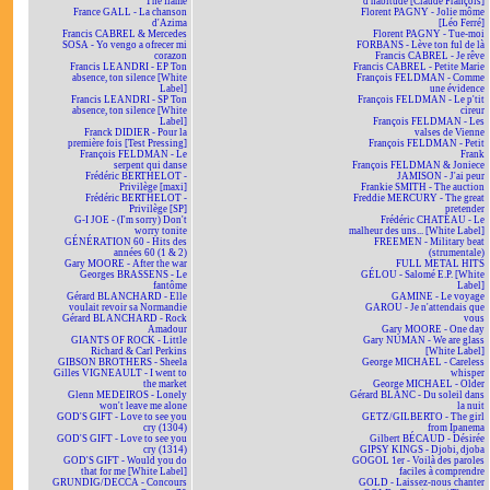
The flame
d'habitude [Claude François]
France GALL - La chanson
Florent PAGNY - Jolie môme
d'Azima
[Léo Ferré]
Francis CABREL & Mercedes
Florent PAGNY - Tue-moi
SOSA - Yo vengo a ofrecer mi
FORBANS - Lève ton ful de là
corazon
Francis CABREL - Je rêve
Francis LEANDRI - EP Ton
Francis CABREL - Petite Marie
absence, ton silence [White
François FELDMAN - Comme
Label]
une évidence
Francis LEANDRI - SP Ton
François FELDMAN - Le p'tit
absence, ton silence [White
cireur
Label]
François FELDMAN - Les
Franck DIDIER - Pour la
valses de Vienne
première fois [Test Pressing]
François FELDMAN - Petit
François FELDMAN - Le
Frank
serpent qui danse
François FELDMAN & Joniece
Frédéric BERTHELOT -
JAMISON - J'ai peur
Privilège [maxi]
Frankie SMITH - The auction
Frédéric BERTHELOT -
Freddie MERCURY - The great
Privilège [SP]
pretender
G-I JOE - (I'm sorry) Don't
Frédéric CHATEAU - Le
worry tonite
malheur des uns... [White Label]
GÉNÉRATION 60 - Hits des
FREEMEN - Military beat
années 60 (1 & 2)
(strumentale)
Gary MOORE - After the war
FULL METAL HITS
Georges BRASSENS - Le
GÉLOU - Salomé E.P. [White
fantôme
Label]
Gérard BLANCHARD - Elle
GAMINE - Le voyage
voulait revoir sa Normandie
GAROU - Je n'attendais que
Gérard BLANCHARD - Rock
vous
Amadour
Gary MOORE - One day
GIANTS OF ROCK - Little
Gary NUMAN - We are glass
Richard & Carl Perkins
[White Label]
GIBSON BROTHERS - Sheela
George MICHAEL - Careless
Gilles VIGNEAULT - I went to
whisper
the market
George MICHAEL - Older
Glenn MEDEIROS - Lonely
Gérard BLANC - Du soleil dans
won't leave me alone
la nuit
GOD'S GIFT - Love to see you
GETZ/GILBERTO - The girl
cry (1304)
from Ipanema
GOD'S GIFT - Love to see you
Gilbert BÉCAUD - Désirée
cry (1314)
GIPSY KINGS - Djobi, djoba
GOD'S GIFT - Would you do
GOGOL 1er - Voilà des paroles
that for me [White Label]
faciles à comprendre
GRUNDIG/DECCA - Concours
GOLD - Laissez-nous chanter