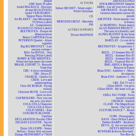
people
ARTISTES (1963)
45 TOURS
AMC feiert 20 jahre
4TH & BROADWAY Sampler
André MALRAUX - Discours
ABBA - Lay all your love on me
Sidney BECHET - Silent night /
de mai 68 [ACÉTATE]
AIR FRANCE - Escale-Party,
White Christmas
André VERCHUREN -
vacances dansantes autour du
Tangos/Pasos-Dobles
monde
CD
Art BLAKEY - Jazz Messengers
AIR INTER - Notre monde c'est
MERCEDES BENZ - Mercedes
70 [White Label]
la France
190
AZ - Compilations
Al MARTINO - Torero (maxi)
85150/85151 [White Labels]
ALAN PARSONS PROJECT -
AUTRES SUPPORTS
BEETHOVEN - Disque de
The turn of a friendly card
démonstration
ALPHA BLONDY & the Solar
Divine MADNESS
Benny CARTER & Oscar
System - Révolution
PETERSON Quartet - Alone
BARCLAY - Le son de la
together
rumeur
Big Bill BROONZY - Last
BEETHOVEN - Symphonies 1
session volume 1
& 2
Billy Joe ROYAL - Test
BIZZL - 12 Sommer Hits 82
Pressing [White Label]
BIZZL - Sommer Hits 83
BOBBY & THE MIDNITES -
BIZZL - Sommer Hits 84
Where the beat meets the street
BIZZL - Tropical Hits 87
BRASIL EXPORT 73 - Brussels
BMG ARIOLA Belgium -
Trade Fair
Bonjour la France
CBS - 4 slows enchaînés
Brian ENO - Ambient 1 - Music
CBS - Slows 87
for airports
CHARLIE - Charlie (5)
Brian ENO - Ambient 4 - On
CHER - Love and
Land
understanding
CBS - Été 73 vol.1
Chris DE BURGH - Flying
Céline DION - I'm alive
colours
Céline DION - My heart will go
Christine McVIE - Love will
on
show us how
CHILL FAC-TORR - Twist
Cliff RICHARD - Now you see
(round'n'round)
me, now you don't
CHURCH - Starfish
COCA-COLA Chansons
CLASH - The Magnificent
COCA-COLA Disco
Seven / The Call Up
COLD CHISEL - East
CULTURE DANCE 7 - House
CONCRETE BLONDE -
Mix
Caroline
CURE - Pornography
DÉCLARATION (fiscale) 1964
DAVE - Dave [White Label]
DELHAY/LECOUDE - Succès
Debbie HARRY - Rockbird
de Paris
DEVO - Q: Are we not men?
Dizzy GILLESPIE - Sonny
DEXYS MIDNIGHT
Rollins / Sonny Stitt sessions
RUNNERS & Kevin Rowland -
Django REINHARDT n°73610
Too-Rye-Ay