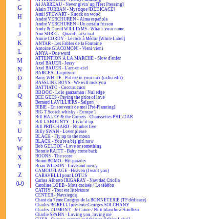
Al JARREAU - Never givin' up [Test Pressing]
G
Alain TURBAN - Mystique [DÉDICACÉ]
Amii STEWART - Knock on wood
H
André VERCHUREN - Alma española
André VERCHUREN - Un certain frisson
I
Andy & David WILLIAMS - What's your name
J
Ann SOREL - Quand j'ai si mal
Annie CORDY - Le rock à Médor [White Label]
K
ANTAR - Les Fables de la Fontaine
Antoine GIACOMONI - Vieni vieni
L
ANYA - One word
ATTENTION À LA MARCHE - Slow d'enfer
M
Axel BAUER - Jessy
Axel BAUER - L'arc-en-ciel
N
BARGES - La pitxuri
O
Barry WHITE - Put me in your mix (radio edit)
BASSLINE BOYS - We will rock you
P
BATTIATO - Cuccurucucu
BB DOC - Lolo ganzaman / Nul edge
Q
BEE GEES - Paying the price of love
Bernard LAVILLIERS - Saïgon
R
BIBIE - En souvenir de moi [Pré-Planning]
BIG T Scotch whisky - Europe 1
S
Bill HALEY & the Comets - Chaussettes PHILDAR
T
Bill LABOUNTY - Livin'it up
Bill PRITCHARD - Number five
U
Billy SWAN - Lover please
BLACK - Fly up to the moon
V
BLACK - You're a big girl now
Bob GELDOF - Love or something
W
Bonnie RAITT - Baby come back
BOONS - The score
X
Boum BOMO - Hit-parades
Y
Brian WILSON - Love and mercy
CAMOUFLAGE - Heaven (I want you)
Z
CARAVELLI pour LOTUS
Carlos Alberto IRIGARAY - Navidad Criolla
0-9
Caroline LOEB - Mots croisés / Le téléfon
CATHY - Tout est littérature
CENTER - Navsiegda
Chant du 7ème Congrès de la BONNETERIE (TP dédicacé)
Charles BORELLI présente Georges SOLCHANY
Charles DUMONT - Je t'aime / Nuit blanche à Honfleur
Charlie SPAHN - Loving you, loving me