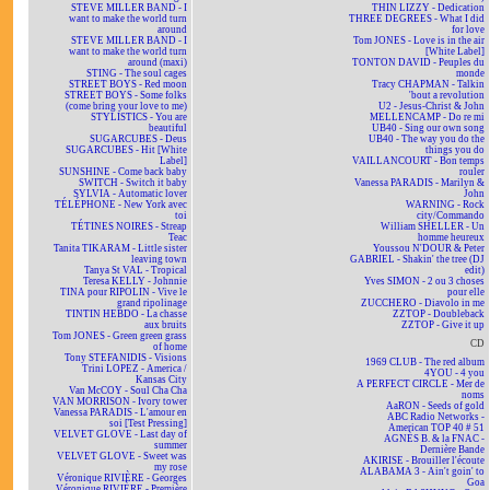
STEVE MILLER BAND - I
THIN LIZZY - Dedication
want to make the world turn
THREE DEGREES - What I did
around
for love
STEVE MILLER BAND - I
Tom JONES - Love is in the air
want to make the world turn
[White Label]
around (maxi)
TONTON DAVID - Peuples du
STING - The soul cages
monde
STREET BOYS - Red moon
Tracy CHAPMAN - Talkin
STREET BOYS - Some folks
'bout a revolution
(come bring your love to me)
U2 - Jesus-Christ & John
STYLISTICS - You are
MELLENCAMP - Do re mi
beautiful
UB40 - Sing our own song
SUGARCUBES - Deus
UB40 - The way you do the
SUGARCUBES - Hit [White
things you do
Label]
VAILLANCOURT - Bon temps
SUNSHINE - Come back baby
rouler
SWITCH - Switch it baby
Vanessa PARADIS - Marilyn &
SYLVIA - Automatic lover
John
TÉLÉPHONE - New York avec
WARNING - Rock
toi
city/Commando
TÉTINES NOIRES - Streap
William SHELLER - Un
Teac
homme heureux
Tanita TIKARAM - Little sister
Youssou N'DOUR & Peter
leaving town
GABRIEL - Shakin' the tree (DJ
Tanya St VAL - Tropical
edit)
Teresa KELLY - Johnnie
Yves SIMON - 2 ou 3 choses
TINA pour RIPOLIN - Vive le
pour elle
grand ripolinage
ZUCCHERO - Diavolo in me
TINTIN HEBDO - La chasse
ZZTOP - Doubleback
aux bruits
ZZTOP - Give it up
Tom JONES - Green green grass
CD
of home
Tony STEFANIDIS - Visions
1969 CLUB - The red album
Trini LOPEZ - America /
4YOU - 4 you
Kansas City
A PERFECT CIRCLE - Mer de
Van McCOY - Soul Cha Cha
noms
VAN MORRISON - Ivory tower
AaRON - Seeds of gold
Vanessa PARADIS - L'amour en
ABC Radio Networks -
soi [Test Pressing]
American TOP 40 # 51
VELVET GLOVE - Last day of
AGNÈS B. & la FNAC -
summer
Dernière Bande
VELVET GLOVE - Sweet was
AKIRISE - Brouiller l'écoute
my rose
ALABAMA 3 - Ain't goin' to
Véronique RIVIÈRE - Georges
Goa
Véronique RIVIÈRE - Première