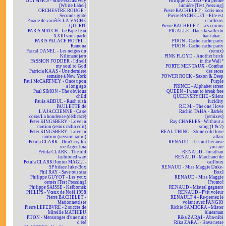
OLYMPICS - Mine exclusively
Philippe RUSSO - En pleine
[White Label]
lumière [Test Pressing]
ORCHESTRE ROUGE -
Pierre BACHELET - Écris-moi
Seconds grate
Pierre BACHELET - Elle est
Parade de variétés LA VACHE
d'ailleurs
QUI RIT
Pierre BACHELET - Les corons
PARIS MATCH - Le Pape Jean
PIGALLE - Dans la salle du
XXIII vous parle
bar-tabac...
PARIS PALACE HOTEL -
PIJON - Cache-cache party
Ramona
PIJON - Cache-cache party
Pascal DANEL - Les neiges du
(remix)
Kilimandjaro
PINK FLOYD - Another brick
PASSION FODDER - I'd sell
in the Wall ²
my soul to God
PORTE MENTAUX - Combat
Patricia KAAS - Une dernière
des races
semaine à New York
POWER ROCK - Saxon & Deep
Paul McCARTNEY - Once upon
Purple
a long ago
PRINCE - Alphabet street
Paul SIMON - The obvious
QUEEN - I want to break free
child
QUEENSRYCHE - Silent
Paula ABDUL - Rush rush
lucidity
PAULETTE de
R.E.M. - The one I love
L'AJACCIENNE - Ça se
Rachid TAHA - Barbès
corse/La boudeuse (dédicacé)
[remixes]
Peter KINGSBERY - Love in
Ray CHARLES - Without a
motion (remix radio edit)
song (1 & 2)
Peter KINGSBERY - Love in
REAL THING - Stone cold love
motion (version radio)
affair
Petula CLARK - Don't cry for
RENAUD - It is not because
me Argentina
you are
Petula CLARK - The old
RENAUD - Jonathan
fashioned way
RENAUD - Marchand de
Petula CLARK/Junior MAGLI -
cailloux
SP biface Juke-Box
RENAUD - Miss Maggie [Juke-
Phil RAY - Save our star
Box]
Philippe GUYOT - Les yeux
RENAUD - Miss Maggie
cernés [Test Pressing]
[Promo]
Philippe SAISSE - Kelbomek
RENAUD - Mistral gagnant
PHILIPS - Vœux de Noël 1958
RENAUD - P'tit voleur
Pierre BACHELET -
RENAULT 4 - Re-prenez le
Marionnettiste
volant avec FANGIO
Pierre LEFEBVRE - 2 succès de
Richie SAMBORA - Mister
Mireille MATHIEU
bluesman
PIJON - Mensonges d'une nuit
Rika ZARAÏ - Aba-nibi
d'été
Rika ZARAÏ - Hava netse