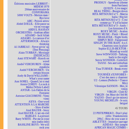
PRODIGY - Speedway (theme
Éditions musicales LEBRIOT -
from Fastlane)
MIDEM 1970
QUEEN - Live magic
20ème anniversaire de
REAL THING - Boogie down
CONFORAMA
RITA MITSOUKO n°1 - Marcia
5000 VOLTS - Motion man /
baila / Hip kit
Bye love
RITA MITSOUKO n°2 - C'est
ABC - Poison arrow
comme ça / Y'a d'la haine
Abdel DJELIL - Elle passe sa
RITA MITSOUKO n°3 - Andy /
vie en voyage
Les histoires d'A
ABDUL HASSAN
ROXY MUSIC - Avalon
ORCHESTRA - Arabian affair
ROXY MUSIC - Flesh + Blood
ADAMO - Inch'Allah
SHAKATAK - Night birds
ADAMO - Le carosse d'or
SIMPLY RED - Fairground
AFTERSHOCK - Always
SINGIN' IN THE RAIN - b.o.f.
thinking
Chantons sous la pluie
Al JARREAU - Never givin' up
Sophie ELLIS-BEXTOR -
[Test Pressing]
Mixed up world
Alain TURBAN - Mystique
Steve WINWOOD - Talking
[DÉDICACÉ]
back to the night
Amii STEWART - Knock on
Stevie WONDER - Coldchill
wood
TAXXI - Sex and suburban
André VERCHUREN - Alma
suicide
española
Tina TURNER - Break every
André VERCHUREN - Un
rule
certain frisson
TOURNÉE d'ENFOIRÉS -
Andy & David WILLIAMS -
C'est des mecs y chantent
What's your name
U2 - Lemon (Perfecto + Trance
Ann SOREL - Quand j'ai si mal
Mix)
Annie CORDY - Le rock à
Véronique SANSON - Moi, le
Médor [White Label]
venin
ANTAR - Les Fables de la
VIRGIN - Club 82
Fontaine
VIRGIN - les Must de l'été 86
Antoine GIACOMONI - Vieni
YAZOO - Don't go (re-mixes)
vieni
YOUNG MICHELIN - Je suis
ANYA - One word
fatigué
ATTENTION À LA MARCHE
- Slow d'enfer
45 TOURS
Axel BAUER - Jessy
Axel BAUER - L'arc-en-ciel
22 PISTEPIRKKO - Don't play
BARGES - La pitxuri
cello / Frankenstein
Barry WHITE - Put me in your
2PAC - How do you want it
mix (radio edit)
ABLETTES - Jeunesse sauvage
BASSLINE BOYS - We will
ADIDAS - Sky jumper
rock you
AFRICAN MAGIC COMBO -