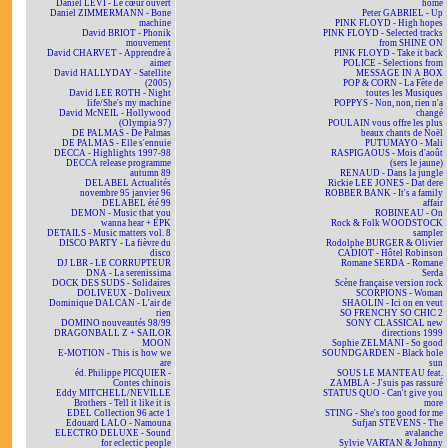
Daniel LEVI - Le cœur ouvert
home
Daniel ZIMMERMANN - Bone
Peter GABRIEL - Up
machine
PINK FLOYD - High hopes
David BRIOT - Phonik
PINK FLOYD - Selected tracks
mouvement
from SHINE ON
David CHARVET - Apprendre à
PINK FLOYD - Take it back
aimer
POLICE - Selections from
David HALLYDAY - Satellite
MESSAGE IN A BOX
(2005)
POP & CORN - La Fête de
David LEE ROTH - Night
toutes les Musiques
life/She's my machine
POPPYS - Non, non, rien n'a
David McNEIL - Hollywood
changé
(Olympia 97)
POULAIN vous offre les plus
DE PALMAS - De Palmas
beaux chants de Noël
DE PALMAS - Elle s'ennuie
PUTUMAYO - Mali
DECCA - Highlights 1997-98
RASPIGAOUS - Mois d'août
DECCA release programme
(sers le jaune)
autumn 89
RENAUD - Dans la jungle
DELABEL Actualités
Rickie LEE JONES - Dat dere
novembre 95 janvier 96
ROBBER BANK - It's a family
DELABEL été 99
affair
DEMON - Music that you
ROBINEAU - On
wanna hear + EPK
Rock & Folk WOODSTOCK
DETAILS - Music matters vol. 8
sampler
DISCO PARTY - La fièvre du
Rodolphe BURGER & Olivier
disco
CADIOT - Hôtel Robinson
DJ LBR - LE CORRUPTEUR
Romane SERDA - Romane
DNA - La serenissima
Serda
DOCK DES SUDS - Solidaires
Scène française version rock
DOLIVEUX - Doliveux
SCORPIONS - Woman
Dominique DALCAN - L'air de
SHAOLIN - Ici on en veut
rien
SO FRENCHY SO CHIC 2
DOMINO nouveautés 98/99
SONY CLASSICAL new
DRAGONBALL Z + SAILOR
directions 1999
MOON
Sophie ZELMANI - So good
E-MOTION - This is how we
SOUNDGARDEN - Black hole
are
sun
éd. Philippe PICQUIER -
SOUS LE MANTEAU feat.
Contes chinois
ZAMBLA - J'suis pas rassuré
Eddy MITCHELL/NEVILLE
STATUS QUO - Can't give you
Brothers - Tell it like it is
more
EDEL Collection 96 acte 1
STING - She's too good for me
Edouard LALO - Namouna
Sufjan STEVENS - The
ELECTRO DELUXE - Sound
avalanche
for eclectic people
Sylvie VARTAN & Johnny