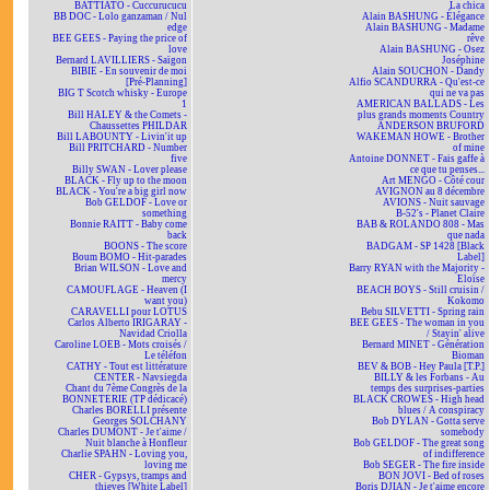
BATTIATO - Cuccurucucu
La chica
BB DOC - Lolo ganzaman / Nul
Alain BASHUNG - Élégance
edge
Alain BASHUNG - Madame
BEE GEES - Paying the price of
rêve
love
Alain BASHUNG - Osez
Bernard LAVILLIERS - Saïgon
Joséphine
BIBIE - En souvenir de moi
Alain SOUCHON - Dandy
[Pré-Planning]
Alfio SCANDURRA - Qu'est-ce
BIG T Scotch whisky - Europe
qui ne va pas
1
AMERICAN BALLADS - Les
Bill HALEY & the Comets -
plus grands moments Country
Chaussettes PHILDAR
ANDERSON BRUFORD
Bill LABOUNTY - Livin'it up
WAKEMAN HOWE - Brother
Bill PRITCHARD - Number
of mine
five
Antoine DONNET - Fais gaffe à
Billy SWAN - Lover please
ce que tu penses...
BLACK - Fly up to the moon
Art MENGO - Côté cour
BLACK - You're a big girl now
AVIGNON au 8 décembre
Bob GELDOF - Love or
AVIONS - Nuit sauvage
something
B-52's - Planet Claire
Bonnie RAITT - Baby come
BAB & ROLANDO 808 - Mas
back
que nada
BOONS - The score
BADGAM - SP 1428 [Black
Boum BOMO - Hit-parades
Label]
Brian WILSON - Love and
Barry RYAN with the Majority -
mercy
Eloïse
CAMOUFLAGE - Heaven (I
BEACH BOYS - Still cruisin /
want you)
Kokomo
CARAVELLI pour LOTUS
Bebu SILVETTI - Spring rain
Carlos Alberto IRIGARAY -
BEE GEES - The woman in you
Navidad Criolla
/ Stayin' alive
Caroline LOEB - Mots croisés /
Bernard MINET - Génération
Le téléfon
Bioman
CATHY - Tout est littérature
BEV & BOB - Hey Paula [T.P.]
CENTER - Navsiegda
BILLY & les Forbans - Au
Chant du 7ème Congrès de la
temps des surprises-parties
BONNETERIE (TP dédicacé)
BLACK CROWES - High head
Charles BORELLI présente
blues / A conspiracy
Georges SOLCHANY
Bob DYLAN - Gotta serve
Charles DUMONT - Je t'aime /
somebody
Nuit blanche à Honfleur
Bob GELDOF - The great song
Charlie SPAHN - Loving you,
of indifference
loving me
Bob SEGER - The fire inside
CHER - Gypsys, tramps and
BON JOVI - Bed of roses
thieves [White Label]
Boris DJIAN - Je t'aime encore