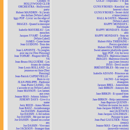
Cosmos 70
GOLD - Tropicana / T'es pas
HOLLYWOOD CLUB
fou
ORCHESTRA - Hollywood
GUNS N'ROSES - Knockin' on
party
heaven's door
Hubert MANDRIN - Si j'avais
GUNS N'ROSES - Sweet child
des dollars [White Label]
o'mine (remix)
Iggy POP - Livin' on the edge of
HALL & OATES - Maneater
the night
[White Label]
IMAGES - Quand la musique
HAPPY MONDAYS -
tourne
Hallelujah
Isabelle MAYEREAU - Les
HAPPY MONDAYS - Kinky
mouches
afro
Jacques YVART - Le phare
HAPPY MONDAYS - Step on
[White Label]
(US Mix)
JAMES - Come home
Hubert-Félix THIÉFAINE -
Jean GUIDONI - Tous des
Precox ejaculator
putains
Hubert-Félix THIÉFAINE -
Jean LAPOINTE - Tu jongles
Sweet amanite phalloïde queen
avec ma vie [Test Pressing]
Iggy POP - Cry for love
Jean TOPART - Peugeot 604 SL
IMAGES - Maîtresse (maxi)
V6
IMAGES - Maîtresse (touche
Jean-Bruno FALGUIÈRE - Les
pas à mes tresses)
écrans de cinéma
INXS - Devil inside
Jean-Louis ROLLAND - La
IRRÉSISTIBLES - My year is a
jeunesse est finie [Test
day
Pressing]
Isabelle ADJANI - Princesse au
Jean-Patrick CAPDEVIELLE -
petit pois
Born to cry
JACNO - Les langues
JEAN-PHILIPPE - Pardonne
étrangères
Jean-Pierre CASSEL - On
Jacques BREL - Amsterdam
s'accorde et on [White Label]
Jane BIRKIN - Amours des
Jeane MANSON - Les larmes
feintes
aux yeux
Jane BIRKIN - Et quand bien
Jeanne MAS - Johnny Johnny ²
même
JEREMY DAYS - Give it a
Jane BIRKIN - Help camionneur
name
Jean-Baptiste QUENIN -
Jerry REED - Amos Moses
Veilleur de toutes les nuits
Joan BAEZ - Asimbonanga
Jean-Jacques DEBOUT - Un
Joe DASSIN - Kanterbräu
mot [ACÉTATE]
Joe DASSIN - L'été indien
Jean-Jacques GOLDMAN -
Joe DASSIN - Me que me que
Puisque tu pars
Joe DASSIN - Quand on a seize
Jean-Paul GAULTIER - Noisy
ans
(remix)
Joe DASSIN - Vive moi
Jeanne MAS - Cœur en stéréo
Joe JACKSON - Stranger than
(nouvelle version)