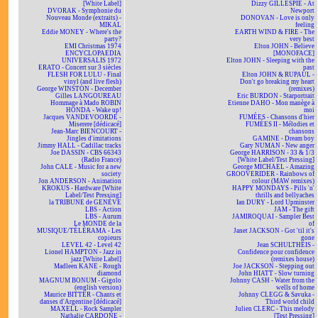
[White Label]
Dizzy GILLESPIE - At
DVORAK - Symphonie du
Newport
Nouveau Monde (extraits) -
DONOVAN - Love is only
MIKAL
feeling
Eddie MONEY - Where's the
EARTH WIND & FIRE - The
party?
very best
EMI Christmas 1974
Elton JOHN - Believe
ENCYCLOPAEDIA
[MONOFACE]
UNIVERSALIS 1972
Elton JOHN - Sleeping with the
ERATO - Concert sur 3 siècles
past
FLESH FOR LULU - Final
Elton JOHN & RUPAUL -
vinyl (and live flesh)
Don't go breaking my heart
George WINSTON - December
(remixes)
Gilles LANGOUREAU
Eric BURDON - Starportrait
Hommage à Mado ROBIN
Etienne DAHO - Mon manège à
HONDA - Wake up!
moi
Jacques VANDEVOORDE -
FUMÉES - Chansons d'hier
Miserere [dédicacé]
FUMÉES II - Mélodies et
Jean-Marc BIENCOURT -
chansons
Jingles d'imitations
GAMINE - Dream boy
Jimmy HALL - Cadillac tracks
Gary NUMAN - New anger
Joe DASSIN - CBS 66343
George HARRISON - 33 & 1/3
(Radio France)
[White Label/Test Pressing]
John CALE - Music for a new
George MICHAEL - Amazing
society
GROOVERIDER - Rainbows of
Jon ANDERSON - Animation
colour (MAW remixes)
KROKUS - Hardware [White
HAPPY MONDAYS - Pills 'n'
Label/Test Pressing]
thrills and bellyaches
la TRIBUNE de GENÈVE
Ian DURY - Lord Upminster
LBS - Action
JAM - The gift
LBS - Aurum
JAMIROQUAI - Sampler Best
Le MONDE de la
of
MUSIQUE/TÉLÉRAMA - Les
Janet JACKSON - Got 'til it's
copieurs
gone
LEVEL 42 - Level 42
Jean SCHULTHEIS -
Lionel HAMPTON - Jazz in
Confidence pour confidence
jazz [White Label]
(remixes house)
Madleen KANE - Rough
Joe JACKSON - Stepping out
diamond
John HIATT - Slow turning
MAGNUM BONUM - Gigolo
Johnny CASH - Water from the
(english version)
wells of home
Maurice BITTER - Chants et
Johnny CLEGG & Savuka -
danses d'Argentine [dédicacé]
Third world child
MAXELL - Rock Sampler
Julien CLERC - This melody
Nathalie CARDONE -
[Test Pressing]