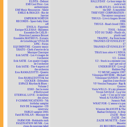
ELISTA - Debout
HALLYDAY - Le bon temps du
EMI Cool Price - Les
rock'n'roll
authentiques
the BEATLES - Love me do
EMI Music Ressources - Smile
the DØ - A mouthful
EMILE & IMAGES - Rio de
THIEVERY CORPORATION -
Janvier
The mirror conspiracy
EMPEROR NORTON
THUGS - Live à Angers février
RECORDS - Space baby blast
1996
off
THUGS - Road closed 1983-
ENOLA - Figurines
1999
Enrique IGLESIAS - Bailamos
TOOL - Schism
Ensemble De CÆLIS -
TÔT OU TARD - Plutôt tôt,
Direction Laurence Brisset
plutôt tard
Ensemble MATHEUS - Extraits
TRAFFIC - Far from home
de Griselda par VIVALDI
TRANSES CÉVENOLES N°
EPIC - Focus
17
EQUIMINTHE - Country music
TRANSES CÉVENOLES N°
ERATO - Chefs d'œuvre de la
18
Musique Classique
TRAX hors série # 5 NINJA
Erik SATIE - Les 4 visages de
TUNE
l'orchestre
U2 - Lemon
Erik SATIE - Les quatre visages
U2 - Stuck in a moment you
de l'orchestre
can't get out of
Erik SATIE - The 4 aspects of
UNDER BYEN - Live @
the orchestra
Haldern Pop
Eros RAMAZZOTTI - Quanto
V2 MUSIC sampler 1997
amore sei
Véronique RIVIÈRE - Michaël
Eros RAMAZZOTTI & Joe
Véronique SANSON - D'un
COCKER - Difendero
papillon à une étoile
ESPACE Rhythm & Blues -
VF-Version Française - Rap &
Volume 2
Groove
ESSO - Sur la route
Viola WILLS - It's my pleasure
d'Hollywood
Vivien SAVAGE - La p'tite
ETERNAL LOVE - le meilleur
Lady + C'est qu'le vent
des slows
Weird Al YANKOVIC -
F-COMMUNICATIONS - 7th
Jurassic Park
birthday sampler
WHAT FOR - L'amour n'a pas
FAN DE le magazine - CD
de loi
interview
Winston McANUFF & The
FARGO sampler 2005
Bazbaz Orchestra - A drop
Farid RUSSLAN - Musique de
ZAZIE - Rose
films
ZAZIE - Zen
FARM JOB - Hokkaïdo rush
ZAZIE MUSETTE - Zazie
FASZINATION MUSIK - Les
Musette
clous du nouveau label
ZE RECORDS presents