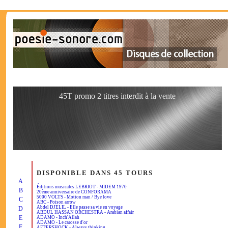
45T promo 2 titres interdit à la vente
DISPONIBLE DANS 45 TOURS
A
Éditions musicales LEBRIOT - MIDEM 1970
B
20ème anniversaire de CONFORAMA
5000 VOLTS - Motion man / Bye love
C
ABC - Poison arrow
Abdel DJELIL - Elle passe sa vie en voyage
D
ABDUL HASSAN ORCHESTRA - Arabian affair
E
ADAMO - Inch'Allah
ADAMO - Le carosse d'or
F
AFTERSHOCK - Always thinking