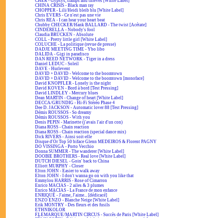
CHER - Gypsys, tramps and thieves [White Label]
CHINA CRISIS - Black man ray
CHOPPER - Lili/Heidi bleib blu [White Label]
Chris EVERS - Ce n'est pas une vie
Chris REA - I can hear your heart beat
Chubby CHECKER/Hank BALLARD - The twist [Acétate]
CINDERELLA - Nobody's fool
Claudia BRÜCKEN - Absolute
COLL - Pretty little girl [White Label]
COLUCHE - La politique (revue de presse)
DADJE MEETING TIME - Ybo libo
DALIDA - Gigi in paradisco
DAN REED NETWORK - Tiger in a dress
Daniel LEDUC - Soleil
DAVE - Hurlevent
DAVID + DAVID - Welcome to the boomtown
DAVID + DAVID - Welcome to the boomtown [monoface]
David KNOPFLER - Lonely is the night
David KOVEN - Bord à bord [Test Pressing]
David LINDLEY - Mercury blues
Dean MARTIN - Change of heart [White Label]
DECCA/GRUNDIG - Hi-Fi Stéréo Phase 4
Dee D. JACKSON - Automatic lover 88 [Test Pressing]
Démis ROUSSOS - So dreamy
Démis ROUSSOS - With you
Denis PEPIN - Marinette (j'avais l'air d'un con)
Diana ROSS - Chain reaction
Diana ROSS - Chain reaction (special dance mix)
Dick RIVERS - Ainsi soit-elle
Disque d'Or Top 50 biface Glenn MEDEIROS & Florent PAGNY
DO VISSINGA - Porto Vecchio
Donna SUMMER - The wanderer [White Label]
DOOBIE BROTHERS - Real love [White Label]
DUTCH DIESEL - Goin' back to China
Elliott MURPHY - Closer
Elton JOHN - Easier to walk away
Elton JOHN - I don't wanna go on with you like that
Emmylou HARRIS - Rose of Cimarron
Enrico MACIAS - 2 ailes & 3 plumes
Enrico MACIAS - La France de mon enfance
ENRIQUÉ - J'aime, J'aime... [dédicacé]
ENZO ENZO - Blanche Neige [White Label]
Erik MONTRY - Des fleurs et des fusils
ETHNIKOLOR
F.LEMARQUE/MARTIN CIRCUS - Succès de Paris [White Label]