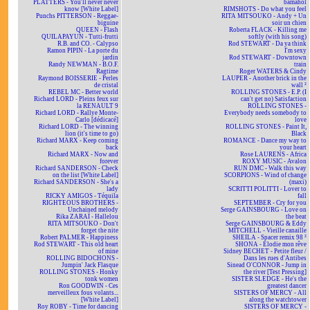
PLATTERS - You'll never never
bamahol
know [White Label]
RIMSHOTS - Do what you feel
Punchs PITTERSON - Reggae-
RITA MITSOUKO - Andy + Un
biguine
soir un chien
QUEEN - Flash
Roberta FLACK - Killing me
QUILAPAYUN - Tutti-frutti
softly (with his song)
R.B. and CO. - Calypso
Rod STEWART - Da ya think
Ramon PIPIN - La porte du
I'm sexy
jardin
Rod STEWART - Downtown
Randy NEWMAN - B.O.F.
train
Ragtime
Roger WATERS & Cindy
Raymond BOISSERIE - Perles
LAUPER - Another brick in the
de cristal
wall ²
REBEL MC - Better world
ROLLING STONES - E.P. (I
Richard LORD - Pleins feux sur
can't get no) Satisfaction
la RENAULT 9
ROLLING STONES -
Richard LORD - Rallye Monte-
Everybody needs somebody to
Carlo [dédicacé]
love
Richard LORD - The winning
ROLLING STONES - Paint It,
lion (it's time to go)
Black
Richard MARX - Keep coming
ROMANCE - Dance my way to
back
your heart
Richard MARX - Now and
Rose LAURENS - Africa
forever
ROXY MUSIC - Avalon
Richard SANDERSON - Check
RUN DMC - Walk this way
on the list [White Label]
SCORPIONS - Wind of change
Richard SANDERSON - She's a
(maxi)
lady
SCRITTI POLITTI - Lover to
RICKY AMIGOS - Téquila
fall
RIGHTEOUS BROTHERS -
SEPTEMBER - Cry for you
Unchained melody
Serge GAINSBOURG - Love on
Rika ZARAÏ - Hallelou
the beat
RITA MITSOUKO - Don't
Serge GAINSBOURG & Eddy
forget the nite
MITCHELL - Vieille canaille
Robert PALMER - Happiness
SHEILA - Spacer remix 98 ²
Rod STEWART - This old heart
SHONA - Elodie mon rêve
of mine
Sidney BECHET - Petite fleur /
ROLLING BIDOCHONS -
Dans les rues d'Antibes
Jumpin' Jack Flasque
Sinead O'CONNOR - Jump in
ROLLING STONES - Honky
the river [Test Pressing]
tonk women
SISTER SLEDGE - He's the
Ron GOODWIN - Ces
greatest dancer
merveilleux fous volants...
SISTERS OF MERCY - All
[White Label]
along the watchtower
Roy ROBY - Time for dancing
SISTERS OF MERCY -