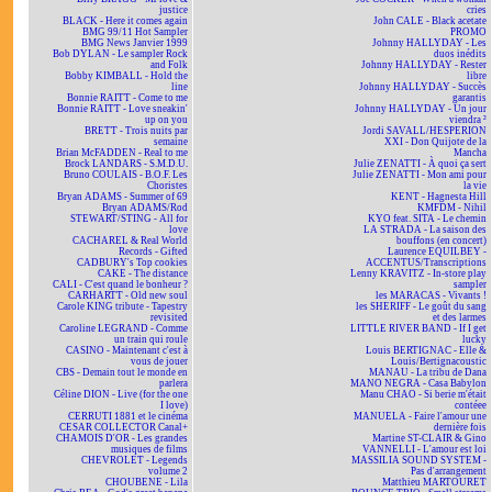
justice
cries
BLACK - Here it comes again
John CALE - Black acetate
BMG 99/11 Hot Sampler
PROMO
BMG News Janvier 1999
Johnny HALLYDAY - Les
Bob DYLAN - Le sampler Rock
duos inédits
and Folk
Johnny HALLYDAY - Rester
Bobby KIMBALL - Hold the
libre
line
Johnny HALLYDAY - Succès
Bonnie RAITT - Come to me
garantis
Bonnie RAITT - Love sneakin'
Johnny HALLYDAY - Un jour
up on you
viendra ²
BRETT - Trois nuits par
Jordi SAVALL/HESPERION
semaine
XXI - Don Quijote de la
Brian McFADDEN - Real to me
Mancha
Brock LANDARS - S.M.D.U.
Julie ZENATTI - À quoi ça sert
Bruno COULAIS - B.O.F. Les
Julie ZENATTI - Mon ami pour
Choristes
la vie
Bryan ADAMS - Summer of 69
KENT - Hagnesta Hill
Bryan ADAMS/Rod
KMFDM - Nihil
STEWART/STING - All for
KYO feat. SITA - Le chemin
love
LA STRADA - La saison des
CACHAREL & Real World
bouffons (en concert)
Records - Gifted
Laurence EQUILBEY -
CADBURY's Top cookies
ACCENTUS/Transcriptions
CAKE - The distance
Lenny KRAVITZ - In-store play
CALI - C'est quand le bonheur ?
sampler
CARHARTT - Old new soul
les MARACAS - Vivants !
Carole KING tribute - Tapestry
les SHERIFF - Le goût du sang
revisited
et des larmes
Caroline LEGRAND - Comme
LITTLE RIVER BAND - If I get
un train qui roule
lucky
CASINO - Maintenant c'est à
Louis BERTIGNAC - Elle &
vous de jouer
Louis/Bertignacoustic
CBS - Demain tout le monde en
MANAU - La tribu de Dana
parlera
MANO NEGRA - Casa Babylon
Céline DION - Live (for the one
Manu CHAO - Si berie m'était
I love)
contéee
CERRUTI 1881 et le cinéma
MANUELA - Faire l'amour une
CESAR COLLECTOR Canal+
dernière fois
CHAMOIS D'OR - Les grandes
Martine ST-CLAIR & Gino
musiques de films
VANNELLI - L'amour est loi
CHEVROLET - Legends
MASSILIA SOUND SYSTEM -
volume 2
Pas d'arrangement
CHOUBENE - Lila
Matthieu MARTOURET