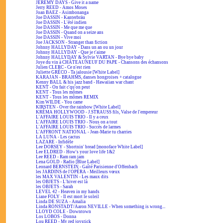
JEREMY DAYS - Give it a name
Jerry REED - Amos Moses
Joan BAEZ - Asimbonanga
Joe DASSIN - Kanterbräu
Joe DASSIN - L'été indien
Joe DASSIN - Me que me que
Joe DASSIN - Quand on a seize ans
Joe DASSIN - Vive moi
Joe JACKSON - Stranger than fiction
Johnny HALLYDAY - Dans un an ou un jour
Johnny HALLYDAY - Que je t'aime
Johnny HALLYDAY & Sylvie VARTAN - Bye bye baby
Joye du vin à CHÂTEAUNEUF DU PAPE - Chansons des échansons
Julien CLERC - Ce n'est rien
Juliette GRÉCO - Ta jalousie [White Label]
KARAJAN - BRAHMS, danses hongroises + catalogue
Kenny BALL & his jazz band - Hawaiian war chant
KENT - On fait c'qu'on peut
KENT - Tous les mômes
KENT - Tous les mômes REMIX
Kim WILDE - You came
KIRSTEN - Over the rainbow [White Label]
KRÉMA HOLLYWOOD - J.STRAUSS fils, Valse de l'empereur
L'AFFAIRE LOUIS TRIO - Il y a ceux
L'AFFAIRE LOUIS TRIO - Nous on a tout
L'AFFAIRE LOUIS TRIO - Succès de larmes
L'AFFRONT NATIONAL - Jean-Marie tu charries
LA LUNA - Les cactus
LAZARE - Infidèle
Lee DORSEY - Shortnin' bread [monoface White Label]
Lee ELDRED - How's your love life 1&2
Lee REED - Ram ram jam
Lena GOLD - Radio [Blue Label]
Leonard BERNSTEIN - Gaîté Parisienne d'Offenbach
les JARDINS de l'OPÉRA - Meilleurs vœux
les MAX VALENTIN - Les maux dits
les OBJETS - L'hiver est là
les OBJETS - Sarah
LEVEL 42 - Heaven in my hands
Liane FOLY - Il est mort le soleil
Linda DE SUZA - Amalia
Linda RONSTADT/Aaron NEVILLE - When something is wrong...
LLOYD COLE - Downtown
Los LOBOS - Donna
Lou REED - My red joystick