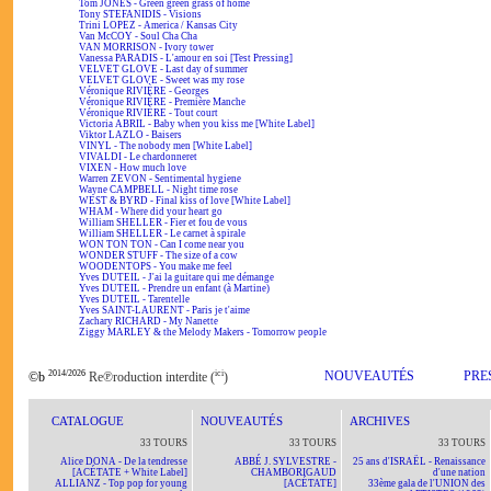
Tom JONES - Green green grass of home
Tony STEFANIDIS - Visions
Trini LOPEZ - America / Kansas City
Van McCOY - Soul Cha Cha
VAN MORRISON - Ivory tower
Vanessa PARADIS - L'amour en soi [Test Pressing]
VELVET GLOVE - Last day of summer
VELVET GLOVE - Sweet was my rose
Véronique RIVIÈRE - Georges
Véronique RIVIÈRE - Première Manche
Véronique RIVIÈRE - Tout court
Victoria ABRIL - Baby when you kiss me [White Label]
Viktor LAZLO - Baisers
VINYL - The nobody men [White Label]
VIVALDI - Le chardonneret
VIXEN - How much love
Warren ZEVON - Sentimental hygiene
Wayne CAMPBELL - Night time rose
WEST & BYRD - Final kiss of love [White Label]
WHAM - Where did your heart go
William SHELLER - Fier et fou de vous
William SHELLER - Le carnet à spirale
WON TON TON - Can I come near you
WONDER STUFF - The size of a cow
WOODENTOPS - You make me feel
Yves DUTEIL - J'ai la guitare qui me démange
Yves DUTEIL - Prendre un enfant (à Martine)
Yves DUTEIL - Tarentelle
Yves SAINT-LAURENT - Paris je t'aime
Zachary RICHARD - My Nanette
Ziggy MARLEY & the Melody Makers - Tomorrow people
2014/2026
ici
NOUVEAUTÉS
PRE
©b
Re℗roduction interdite (
)
CATALOGUE
NOUVEAUTÉS
ARCHIVES
33 TOURS
33 TOURS
33 TOURS
Alice DONA - De la tendresse
ABBÉ J. SYLVESTRE -
25 ans d'ISRAËL - Renaissance
[ACÉTATE + White Label]
CHAMBORIGAUD
d'une nation
ALLIANZ - Top pop for young
[ACÉTATE]
33ème gala de l'UNION des