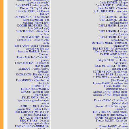
(special dance mix)
David KOVEN - Afrique
Dick RIVERS - Ainsi soit-elle
David MARTIAL - Célimène
Disque d'Or Top 50 biface
David Mc NEIL - Tiramisu
Glenn MEDEIROS & Florent
DEAD OR ALIVE - Brand new
PAGNY
lover
DO VISSINGA - Porto Vecchio
DEF LEPPARD - Animal
Donna SUMMER - The
DEF LEPPARD - Animal
wanderer [White Label]
(spécial promo)
DOOBIE BROTHERS - Real
DEF LEPPARD - Let's get
love [White Label]
rocked
DUTCH DIESEL - Goin' back
DEF LEPPARD - Let's get
to China
rocked (poster)
Elliott MURPHY - Closer
DEF LEPPARD - Let's get
Elton JOHN - Easier to walk
rocked (teaser)
away
DEPECHE MODE - Everything
Elton JOHN - I don't wanna go
counts (live)
on with you like that
Dick RIVERS - Je t'ai reconnue
Emmylou HARRIS - Rose of
Dolly PARTON - Downtown
Cimarron
EARTH WIND & FIRE -
Enrico MACIAS - 2 ailes & 3
Saturday nite
plumes
Eddy MITCHELL - Lèche-
Enrico MACIAS - La France de
bottes blues
mon enfance
Eddy MITCHELL - Soixante
ENRIQUÉ - J'aime, J'aime...
soixante-deux
[dédicacé]
EDITH NYLON - Edith Nylon
ENZO ENZO - Blanche Neige
Edouard BAER - La bostella
[White Label]
ELEGANCE - Jamais de risque
Erik MONTRY - Des fleurs et
[Test Pressing]
des fusils
Etienne DAHO - Caribbean sea
ETHNIKOLOR
Etienne DAHO - Des
F.LEMARQUE/MARTIN
attractions désastre
CIRCUS - Succès de Paris
Etienne DAHO - Epaule tattoo
[White Label]
Etienne DAHO - Epaule tattoo
FÉLIX POTIN - Édition
(maxi)
spéciale inauguration super-
Etienne DAHO - Il ne dira pas
marché
[White Label]
FAMILLE FOUX - Un très
Etienne DAHO - Les voyages
joyeux Noël... [White Label]
immobiles
Félix FAIRANO - Moi je n'suis
EURYTHMICS - Sweet dreams
pas pressé [ACÉTATE]
(are made of this) REMIX 91
FFF - AC² N [White Label]
FARID - Un amour montagne
FIDO STEAKY - Les plus
Florent PAGNY - Ça fait des
belles musiques de films
nuits
FINE YOUNG CANNIBALS -
Florent PAGNY - Comme