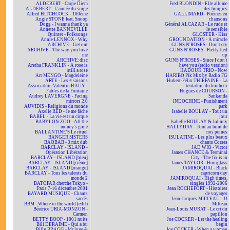
ALDEBERT - Carpe Diem
Fred BLONDIN - Elle allume
ALDEBERT - L'année du singe
des bougies
Alfred HITCHCOCK - 100ème
GALLIMARD - Poèmes en
Angie STONE feat. Snoop
chansons
Dogg - I wanna thank ya
Général ALCAZAR - Le rude et
Annette BANNEVILLE
le sensible
Quintet - Folksongs
GLOSTER - Kiss
Annie LENNOX - Why
GROUNDATION - A miracle
ARCHIVE - Get out
GUNS N'ROSES - Don't cry
ARCHIVE - The way you love
GUNS N'ROSES - Pretty tied
me
up
ARCHIVE:disc
GUNS N'ROSES - Since I don't
Aretha FRANKLIN - A rose is
have you (radio version)
still a rose
HADOUK TRIO - Now
Art MENGO - Magdeleine
HARIBO Pik Mix by Radio FG
ARTE - Les 4 saisons
Hubert-Félix THIÉFAINE - La
Association Valentin HAÜY -
tentation du bonheur
Fables de la Fontaine
Hugues de COURSON -
Audrey LAVERGNE - Facing
Sankanda
mirrors 2.0
INDOCHINE - Punishment
AUVIDIS - Religions du monde
park
Axelle RED - Je me fâche
Isabelle BOULAY - Tout un
BABEL - La vie est un cirque
jour
BABYLON ZOO - All the
Isabelle BOULAY & Johnny
money's gone
HALLYDAY - Tout au bout de
BALLANTINE'S Le rituel
nos peines
BANGER SISTERS
ISULATINE - Les plus beaux
BAOBAB - 3 mix dub
chants Corses
BARCLAY - ISLAND -
JAD WIO - Victor
Opération Libération
James CHANCE & Terminal
BARCLAY - ISLAND [bleu]
City - The fix is in
BARCLAY - ISLAND [crème]
James TAYLOR - Hourglass
BARCLAY - ISLAND [orange]
JAMIROQUAI - Black
BARCLAY - Tous les talents du
capricorn day
monde 2
JAMIROQUAI - High times,
BATOFAR cherche Tokyo -
singles 1992-2006
Paris 7-16 décembre 2001
Jean ROCHEFORT - Histoires
BAYARD MUSIQUE - Chants
de voyages
sacrés
Jean-Jacques MILTEAU - JJ
BBM - Where in the world (edit)
Milteau
Béatrice URIA-MONZON -
Jean-Louis MURAT - Le cri du
Carmen
papillon
BETTY BOOP - 1001 nuits
Joe COCKER - Let the healing
Bill DERAIME - Qui a bu
begin
Billy BRAGG - Mr love &
Joe COCKER - When a woman