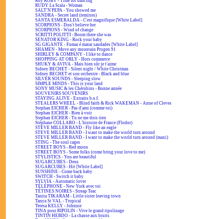
Roy ROBY - Time for dancing
RUDY La Scala - Woman
SALT'N'PEPA - You showed me
SANDRA - Secret land (remixes)
SANTA ESMERALDA - C'est magnifique [White Label]
SCORPIONS - Don't believe her
SCORPIONS - Wind of change
SCRITTI POLITTI - Boom there she was
SENATOR KING - Rock your baby
SG GIGANTE - Fumar é matar saudades [White Label]
SHAMEN - Move any mountain Progen 91
SHIRLEY & COMPANY - I like to dance
SHOPPING AT ORLY - Hors commerce
SHUKY & AVIVA - Mais bien sûr je t'aime
Sidney BECHET - Silent night / White Christmas
Sidney BECHET et son orchestre - Black and blue
SILVER SOUNDS - Sleeping slow
SIMPLE MINDS - This is your land
SONY MUSIC & les Chérubins - Bonne année
SOUVENIRS SOUVENIRS
STAYING ALIVE - Extraits b.o.f.
STEALERS WHEEL - Blind faith & Rick WAKEMAN - Anne of Cleves
Stephan EICHER - Pas d'ami (comme toi)
Stephan EICHER - Rien à voir
Stephan EICHER - Tu ne me dois rien
Stéphane COLLARO - L'histoire de France (Flodor)
STEVE MILLER BAND - Fly like an eagle
STEVE MILLER BAND - I want to make the world turn around
STEVE MILLER BAND - I want to make the world turn around (maxi)
STING - The soul cages
STREET BOYS - Red moon
STREET BOYS - Some folks (come bring your love to me)
STYLISTICS - You are beautiful
SUGARCUBES - Deus
SUGARCUBES - Hit [White Label]
SUNSHINE - Come back baby
SWITCH - Switch it baby
SYLVIA - Automatic lover
TÉLÉPHONE - New York avec toi
TÉTINES NOIRES - Streap Teac
Tanita TIKARAM - Little sister leaving town
Tanya St VAL - Tropical
Teresa KELLY - Johnnie
TINA pour RIPOLIN - Vive le grand ripolinage
TINTIN HEBDO - La chasse aux bruits