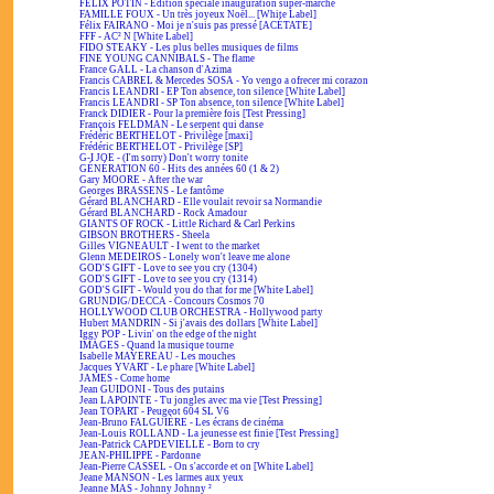
FÉLIX POTIN - Édition spéciale inauguration super-marché
FAMILLE FOUX - Un très joyeux Noël... [White Label]
Félix FAIRANO - Moi je n'suis pas pressé [ACÉTATE]
FFF - AC² N [White Label]
FIDO STEAKY - Les plus belles musiques de films
FINE YOUNG CANNIBALS - The flame
France GALL - La chanson d'Azima
Francis CABREL & Mercedes SOSA - Yo vengo a ofrecer mi corazon
Francis LEANDRI - EP Ton absence, ton silence [White Label]
Francis LEANDRI - SP Ton absence, ton silence [White Label]
Franck DIDIER - Pour la première fois [Test Pressing]
François FELDMAN - Le serpent qui danse
Frédéric BERTHELOT - Privilège [maxi]
Frédéric BERTHELOT - Privilège [SP]
G-I JOE - (I'm sorry) Don't worry tonite
GÉNÉRATION 60 - Hits des années 60 (1 & 2)
Gary MOORE - After the war
Georges BRASSENS - Le fantôme
Gérard BLANCHARD - Elle voulait revoir sa Normandie
Gérard BLANCHARD - Rock Amadour
GIANTS OF ROCK - Little Richard & Carl Perkins
GIBSON BROTHERS - Sheela
Gilles VIGNEAULT - I went to the market
Glenn MEDEIROS - Lonely won't leave me alone
GOD'S GIFT - Love to see you cry (1304)
GOD'S GIFT - Love to see you cry (1314)
GOD'S GIFT - Would you do that for me [White Label]
GRUNDIG/DECCA - Concours Cosmos 70
HOLLYWOOD CLUB ORCHESTRA - Hollywood party
Hubert MANDRIN - Si j'avais des dollars [White Label]
Iggy POP - Livin' on the edge of the night
IMAGES - Quand la musique tourne
Isabelle MAYEREAU - Les mouches
Jacques YVART - Le phare [White Label]
JAMES - Come home
Jean GUIDONI - Tous des putains
Jean LAPOINTE - Tu jongles avec ma vie [Test Pressing]
Jean TOPART - Peugeot 604 SL V6
Jean-Bruno FALGUIÈRE - Les écrans de cinéma
Jean-Louis ROLLAND - La jeunesse est finie [Test Pressing]
Jean-Patrick CAPDEVIELLE - Born to cry
JEAN-PHILIPPE - Pardonne
Jean-Pierre CASSEL - On s'accorde et on [White Label]
Jeane MANSON - Les larmes aux yeux
Jeanne MAS - Johnny Johnny ²