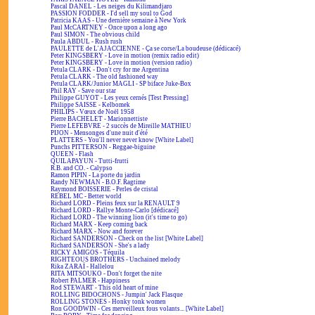
Pascal DANEL - Les neiges du Kilimandjaro
PASSION FODDER - I'd sell my soul to God
Patricia KAAS - Une dernière semaine à New York
Paul McCARTNEY - Once upon a long ago
Paul SIMON - The obvious child
Paula ABDUL - Rush rush
PAULETTE de L'AJACCIENNE - Ça se corse/La boudeuse (dédicacé)
Peter KINGSBERY - Love in motion (remix radio edit)
Peter KINGSBERY - Love in motion (version radio)
Petula CLARK - Don't cry for me Argentina
Petula CLARK - The old fashioned way
Petula CLARK/Junior MAGLI - SP biface Juke-Box
Phil RAY - Save our star
Philippe GUYOT - Les yeux cernés [Test Pressing]
Philippe SAISSE - Kelbomek
PHILIPS - Vœux de Noël 1958
Pierre BACHELET - Marionnettiste
Pierre LEFEBVRE - 2 succès de Mireille MATHIEU
PIJON - Mensonges d'une nuit d'été
PLATTERS - You'll never never know [White Label]
Punchs PITTERSON - Reggae-biguine
QUEEN - Flash
QUILAPAYUN - Tutti-frutti
R.B. and CO. - Calypso
Ramon PIPIN - La porte du jardin
Randy NEWMAN - B.O.F. Ragtime
Raymond BOISSERIE - Perles de cristal
REBEL MC - Better world
Richard LORD - Pleins feux sur la RENAULT 9
Richard LORD - Rallye Monte-Carlo [dédicacé]
Richard LORD - The winning lion (it's time to go)
Richard MARX - Keep coming back
Richard MARX - Now and forever
Richard SANDERSON - Check on the list [White Label]
Richard SANDERSON - She's a lady
RICKY AMIGOS - Téquila
RIGHTEOUS BROTHERS - Unchained melody
Rika ZARAÏ - Hallelou
RITA MITSOUKO - Don't forget the nite
Robert PALMER - Happiness
Rod STEWART - This old heart of mine
ROLLING BIDOCHONS - Jumpin' Jack Flasque
ROLLING STONES - Honky tonk women
Ron GOODWIN - Ces merveilleux fous volants... [White Label]