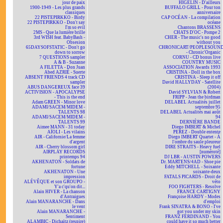
jour de paix
HIGELIN - D'ailleurs
1900-1949 - Les plus grands
BUFFALO GRILL - Pour ton
classiques
anniversaire
22 PISTEPIRKKO - Birdy
CAP OCÉAN - La compilation
22 PISTEPIRKKO - Don't say
océane
I'm so evil
Chantons BRASSENS
2MS - Que la lumière brille
CHATS D'OC - Pompe 2
3rd WISH feat. BabyBash -
CHER - The music's no good
Obsesion
without you
65DAYSOFSTATIC - Don't go
CHRONICART/PEOPLESOUN
down to sorrow
- Chronic'Organic
7 QUESTIONS sampler
CORNU - CD bonus live
A & B - Suzanne
COUNTRY MUSIC
A FILETTA - Don Juan
ASSOCIATION Awards 1993
Abed AZRIÉ - Suerte
CRISTINA - Doll in the box
ABSENT FRIENDS 4 track CD
CRISTINA - Sleep it off
sampler
David HALLYDAY - Satellite
ABUS DANGEREUX face 39
(2004)
ACTIVISION - APOCALYPSE
David SYLVIAN & Robert
- This is the end
FRIPP - Jean the birdman
Adam GREEN - Minor love
DELABEL Actualités juillet
ADAMI/SACEM/MIDEM -
septembre 95
TALENTS 98
DELABEL Actualités mai août
ADAMI/SACEM/MIDEM -
94
TALENTS 99
DERNIÈRE BANDE
Aimee MANN - 31 today
Diego IMBERT & Michel
AÏOLI - Les vilains
PEREZ - Double entente
AIR - Californie/La femme
Diego IMBERT Quartet - À
d'argent
l'ombre du saule pleureur
AIR - Cherry blossom girl
DIRE STRAITS - Heavy fuel
AIRPLAY RECORDS
[numéroté]
printemps 94
DJ LBR - AUSTIN POWERS
AKHENATON - Soldats de
Dr. MARTENS/4AD - Shoe pie
fortune
Eddy MITCHELL - Soixante
AKHENATON - Une
soixante-deux
impression
FATALS PICARDS - Droit de
ALÉVÊQUE et son GROUPO -
véto
Y'a c'qu'on dit...
FOO FIGHTERS - Resolve
Alain HIVER - La chanson
FRANCE CARTIGNY
d'Antraigues
Françoise HARDY - Modes
Alain MANARANCHE - Dans
d'emploi
le vent
Frank SINATRA & BONO - I've
Alain MANARANCHE -
got you under my skin
Sentiment
FRANZ FERDINAND - You
ALAMBIC - Dichaïtz (respire)
could have it so much better