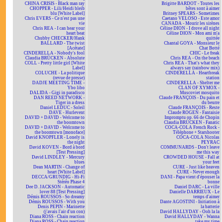
CHINA CRISIS - Black man ray
Brigitte BARDOT - Toutes les
CHOPPER - Lili/Heidi bleib
bêtes sont à aimer
blu [White Label]
Britney SPEARS - Sometimes
Chris EVERS - Ce n'est pas une
Caetano VELOSO - Este amor
vie
CANADA - Mourir les sirènes
Chris REA - I can hear your
Céline DION - I drove all night
heart beat
Céline DION - Mon ami m'a
Chubby CHECKER/Hank
quittée
BALLARD - The twist
Chantal GOYA - Monsieur le
[Acétate]
Chat Botté
CINDERELLA - Nobody's fool
CHIC - Le freak
Claudia BRÜCKEN - Absolute
Chris REA - On the beach
COLL - Pretty little girl [White
Chris REA - That's what they
Label]
always say (rainbow mix)
COLUCHE - La politique
CINDERELLA - Heartbreak
(revue de presse)
station
DADJE MEETING TIME -
CINDERELLA - Shelter me
Ybo libo
CLAN OF XYMOX -
DALIDA - Gigi in paradisco
Muscoviet mosquito
DAN REED NETWORK -
Claude FRANÇOIS - Du pain et
Tiger in a dress
du beurre
Daniel LEDUC - Soleil
Claude FRANÇOIS - Reste
DAVE - Hurlevent
Claude ROGEN - Fantaisie
DAVID + DAVID - Welcome to
Impromptu op. 66 de Chopin
the boomtown
Claudia BRÜCKEN - Fanatic
DAVID + DAVID - Welcome to
COCA-COLA French Rock -
the boomtown [monoface]
Téléphone + Starshooter
David KNOPFLER - Lonely is
COCA-COLA Nicolas
the night
PEYRAC
David KOVEN - Bord à bord
COMMUNARDS - Don't leave
[Test Pressing]
me this way
David LINDLEY - Mercury
CROWDED HOUSE - Fall at
blues
your feet
Dean MARTIN - Change of
CURE - Just like heaven
heart [White Label]
CURE - Never enough
DECCA/GRUNDIG - Hi-Fi
DANI - Papa vient d'épouser la
Stéréo Phase 4
bonne
Dee D. JACKSON - Automatic
Daniel DARC - La ville
lover 88 [Test Pressing]
Danielle DARRIEUX - Le
Démis ROUSSOS - So dreamy
temps d'aimer
Démis ROUSSOS - With you
Dante AGOSTINI - Initiation à
Denis PEPIN - Marinette
la batterie
(j'avais l'air d'un con)
David HALLYDAY - Ooh la la
Diana ROSS - Chain reaction
David HALLYDAY - Wanna
Diana ROSS - Chain reaction
take my time