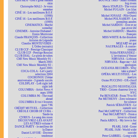
Chris REA - God's great banana
BOUNCE TRIO - Small streams
skin
big rivers
Christophe MALI - Je vous
Mavis STAPLES - The voice
emmène
Michel FUGAIN - Les lilas
CINÉ 16 - Les meilleures B.O.F.
(inédit)
(1998)
Michel JONASZ - Pôle Ouest
CINÉ 16 - Les meilleures B.O.F.
Michel POLNAREFF - Les
(1999)
premières années
CINEMATICS - Maybe
Michel SARDOU - Être et ne
someday
pas avoir été
CINEMIX - Antoine Duhamel /
Michel SARDOU - Maudits
Ennio Morricone
Français
Claude FRANÇOIS - Collection
MISS WHITE & the drunken
Artistes de Légende
piano
Claudio MONTEVERDI -
MOZART est gai
L'Orfeo (extraits)
NAUFRAGÉS - À contre-
CLUB CCF - Prestige Classique
courant
CLUB CCF - Prestige Rossini
Nilda FERNANDEZ -
CLUB DIAL - Le plein de tubes
L'invitation à Venise
CMJ New Music Monthly 91 -
NIRVANA - Lithium
March 2001
NIRVANA - Rape me + All
CMJ New Music Monthly 92 -
apologies
April 2001
OCEANIA RECORDS - Why
COCA-COLA - Let's party
take a plane?
selection 2004
OPÉRA MULTI STEEL - Les
COCHONOU 25ème
martyrs
anniversaire - 3 grands succès
Oxmo PUCCINO - OX-clusif
COLDPLAY - Left right left
2001
right left
PASCALITO NEOSTALGIA
COLUMBIA - Artist News 4
TRIO - Citizen chanteur live in
mars 1998
NYC
COLUMBIA 96 - The road
Pat BENATAR - From 79 to 93
ahead
Pat METHENY - Zero tolerance
COLUMBIA Et toi t'écoutes
for silence
quoi ? 96
Patrick SÉBASTIEN - Le
CRÉDIT MUTUEL - Collection
samedi soir
CRÉOLE CHOIR OF CUBA -
Paul McCARTNEY - Collection
Tande-la
Paul McCARTNEY - From a
CYRIUS - Le sang des roses
lover to a friend
DÉCOUVREZ-LES AVANT
Paula ABDUL - My love is for
LES AUTRES volume 4
real
DANCE PARTY - le meilleur de
PEARL JAM - Gone
la Dance
PEARL JAM - World wide
Daniel LAVOIE - Docteur
suicide
tendresse
Peter GABRIEL - Long walk