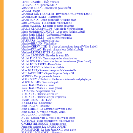
LOVE BIZARRE - Trop d'amour
Luis MARIANO pour IZARRA
Madeleine RENAUD raconte le palais idéal
MAGGI - Magie
MANHATTAN TRANSFER - Boy from N.Y.C. [White Label]
MANITAS de PLATA - Hommages
MANTRONIX - Don't go messin' with my heart
Marc LAVOINE - Fils de moi [White Label]
Marcel PAGNOL - La partie de cartes (Marius)
MARIE-CLAIRE/PHILIPS - Un soir de Vie Parisienne
Marie-Madeleine DURUFLÉ - Le coucou [White Label]
Marie-Paule BELLE - Café renard/Nosferatu
Marie-Paule BELLE - La petite écriture grise
MASKARA - La reine de la playa
Maurice BIRAUD - Végétaline
Maurice CHEVALIER - Si c'est ça la musique à papa [White Label]
Maurice DULAC - Du pain chaque jour [White Label]
Maxime LE FORESTIER - La visite
Michael JACKSON - One day in your life
Michel FUGAIN - Chanson pour les demoiselles
Michel JONASZ - Le roi des fous et des oiseaux [Blue Label]
Michel POLNAREFF - Kama Sutra
Michel SARDOU - Interdit aux bébés
Mike BRANT - Summertime pour Mademoiselle
MILLIAT FRÈRES - Super Surprise Party n° 8
MONTY - Moi je préfère la France
MORRISSEY - The last of the famous international playboys
MOVIE MUSIC - Stars de la pub
Natali KAUFMANN - Lover
Natali KAUFMANN - Lover (bleu)
NATALYS - Ses premiers cris
NIAGARA - Flammes de l'enfer
NIAGARA - Flammes de l'enfer (maxi)
Nicole CROISILLE - L'été
NICOLETTA - Un homme
Nina HAGEN - Hold me
Nino FERRER - La Carmencita [White Label]
Nino ROTA - O Venise, Venaga, Venus
NOUCHKAÏ - Différence
NUTS - Rock'n'Nuts 2, Wooly bully/The letter
OLYMPICS - Mine exclusively [White Label]
ORCHESTRE ROUGE - Seconds grate
Parade de variétés LA VACHE QUI RIT
PARIS MATCH - Le Pape Jean XXIII vous parle
PARIS PALACE HOTEL - Ramona