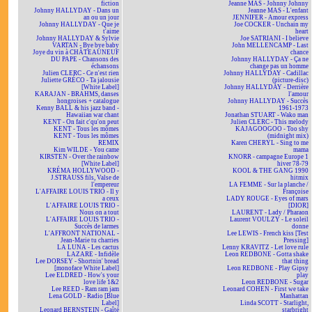
fiction
Jeanne MAS - Johnny Johnny
Johnny HALLYDAY - Dans un
Jeanne MAS - L'enfant
an ou un jour
JENNIFER - Amour express
Johnny HALLYDAY - Que je
Joe COCKER - Unchain my
t'aime
heart
Johnny HALLYDAY & Sylvie
Joe SATRIANI - I believe
VARTAN - Bye bye baby
John MELLENCAMP - Last
Joye du vin à CHÂTEAUNEUF
chance
DU PAPE - Chansons des
Johnny HALLYDAY - Ça ne
échansons
change pas un homme
Julien CLERC - Ce n'est rien
Johnny HALLYDAY - Cadillac
Juliette GRÉCO - Ta jalousie
(picture-disc)
[White Label]
Johnny HALLYDAY - Derrière
KARAJAN - BRAHMS, danses
l'amour
hongroises + catalogue
Johnny HALLYDAY - Succès
Kenny BALL & his jazz band -
1961-1973
Hawaiian war chant
Jonathan STUART - Wako man
KENT - On fait c'qu'on peut
Julien CLERC - This melody
KENT - Tous les mômes
KAJAGOOGOO - Too shy
KENT - Tous les mômes
(midnight mix)
REMIX
Karen CHERYL - Sing to me
Kim WILDE - You came
mama
KIRSTEN - Over the rainbow
KNORR - campagne Europe 1
[White Label]
hiver 78-79
KRÉMA HOLLYWOOD -
KOOL & THE GANG 1990
J.STRAUSS fils, Valse de
hitmix
l'empereur
LA FEMME - Sur la planche /
L'AFFAIRE LOUIS TRIO - Il y
Françoise
a ceux
LADY ROUGE - Eyes of mars
L'AFFAIRE LOUIS TRIO -
[DIOR]
Nous on a tout
LAURENT - Lady / Pharaon
L'AFFAIRE LOUIS TRIO -
Laurent VOULZY - Le soleil
Succès de larmes
donne
L'AFFRONT NATIONAL -
Lee LEWIS - French kiss [Test
Jean-Marie tu charries
Pressing]
LA LUNA - Les cactus
Lenny KRAVITZ - Let love rule
LAZARE - Infidèle
Leon REDBONE - Gotta shake
Lee DORSEY - Shortnin' bread
that thing
[monoface White Label]
Leon REDBONE - Play Gipsy
Lee ELDRED - How's your
play
love life 1&2
Leon REDBONE - Sugar
Lee REED - Ram ram jam
Leonard COHEN - First we take
Lena GOLD - Radio [Blue
Manhattan
Label]
Linda SCOTT - Starlight,
Leonard BERNSTEIN - Gaîté
starbright