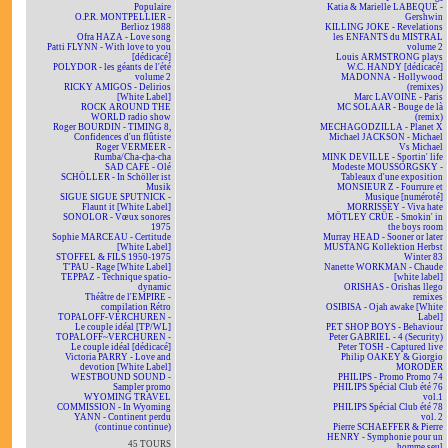
Populaire
Katia & Marielle LABEQUE -
O.P.R. MONTPELLIER -
Gershwin
Berlioz 1988
KILLING JOKE - Revelations
Ofra HAZA - Love song
les ENFANTS du MISTRAL
Patti FLYNN - With love to you
volume 2
[dédicacé]
Louis ARMSTRONG plays
POLYDOR - les géants de l'été
W.C. HANDY [dédicacé]
volume 2
MADONNA - Hollywood
RICKY AMIGOS - Delirios
(remixes)
[White Label]
Marc LAVOINE - Paris
ROCK AROUND THE
MC SOLAAR - Bouge de là
WORLD radio show
(remix)
Roger BOURDIN - TIMING 8,
MECHAGODZILLA - Planet X
Confidences d'un flûtiste
Michael JACKSON - Michael
Roger VERMEER -
Vs Michael
Rumba/Cha-cha-cha
MINK DEVILLE - Sportin' life
SAD CAFÉ - Olé
Modeste MOUSSORGSKY -
SCHÖLLER - In Schöller ist
Tableaux d'une exposition
Musik
MONSIEUR Z - Fourrure et
SIGUE SIGUE SPUTNICK -
Musique [numéroté]
Flaunt it [White Label]
MORRISSEY - Viva hate
SONOLOR - Vœux sonores
MÖTLEY CRÜE - Smokin' in
1975
the boys room
Sophie MARCEAU - Certitude
Murray HEAD - Sooner or later
[White Label]
MUSTANG Kollektion Herbst
STOFFEL & FILS 1950-1975
Winter 83
T'PAU - Rage [White Label]
Nanette WORKMAN - Chaude
TEPPAZ - Technique spatio-
[white label]
dynamic
ORISHAS - Orishas llego
Théâtre de l'EMPIRE -
remixes
compilation Rétro
OSIBISA - Ojah awake [White
TOPALOFF-VERCHUREN -
Label]
Le couple idéal [TP/WL]
PET SHOP BOYS - Behaviour
TOPALOFF~VERCHUREN -
Peter GABRIEL - 4 (Security)
Le couple idéal [dédicacé]
Peter TOSH - Captured live
Victoria PARRY - Love and
Philip OAKEY & Giorgio
devotion [White Label]
MORODER
WESTBOUND SOUND -
PHILIPS - Promo Promo 74
Sampler promo
PHILIPS Spécial Club été 76
WYOMING TRAVEL
vol.1
COMMISSION - In Wyoming
PHILIPS Spécial Club été 78
YANN - Continent perdu
vol. 2
(continue continue)
Pierre SCHAEFFER & Pierre
HENRY - Symphonie pour un
45 TOURS
homme seul