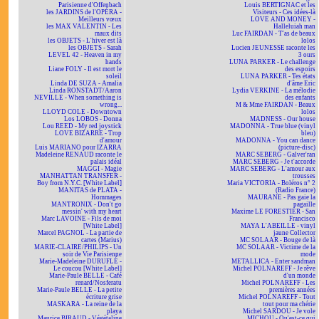
Parisienne d'Offenbach
Louis BERTIGNAC et les
les JARDINS de l'OPÉRA -
Visiteurs - Ces idées-là
Meilleurs vœux
LOVE AND MONEY -
les MAX VALENTIN - Les
Halleluiah man
maux dits
Luc FAIRDAN - T'as de beaux
les OBJETS - L'hiver est là
lolos
les OBJETS - Sarah
Lucien JEUNESSE raconte les
LEVEL 42 - Heaven in my
3 ours
hands
LUNA PARKER - Le challenge
Liane FOLY - Il est mort le
des espoirs
soleil
LUNA PARKER - Tes états
Linda DE SUZA - Amalia
d'âme Eric
Linda RONSTADT/Aaron
Lydia VERKINE - La mélodie
NEVILLE - When something is
des enfants
wrong...
M & Mme FAIRDAN - Beaux
LLOYD COLE - Downtown
lolos
Los LOBOS - Donna
MADNESS - Our house
Lou REED - My red joystick
MADONNA - True blue (vinyl
LOVE BIZARRE - Trop
bleu)
d'amour
MADONNA - You can dance
Luis MARIANO pour IZARRA
(picture-disc)
Madeleine RENAUD raconte le
MARC SEBERG - Galver'ran
palais idéal
MARC SEBERG - Je t'accorde
MAGGI - Magie
MARC SEBERG - L'amour aux
MANHATTAN TRANSFER -
trousses
Boy from N.Y.C. [White Label]
Maria VICTORIA - Boléros n° 2
MANITAS de PLATA -
(Radio France)
Hommages
MAURANE - Pas gaie la
MANTRONIX - Don't go
pagaille
messin' with my heart
Maxime LE FORESTIER - San
Marc LAVOINE - Fils de moi
Francisco
[White Label]
MAYA L'ABEILLE - vinyl
Marcel PAGNOL - La partie de
jaune Collector
cartes (Marius)
MC SOLAAR - Bouge de là
MARIE-CLAIRE/PHILIPS - Un
MC SOLAAR - Victime de la
soir de Vie Parisienne
mode
Marie-Madeleine DURUFLÉ -
METALLICA - Enter sandman
Le coucou [White Label]
Michel POLNAREFF - Je rêve
Marie-Paule BELLE - Café
d'un monde
renard/Nosferatu
Michel POLNAREFF - Les
Marie-Paule BELLE - La petite
premières années
écriture grise
Michel POLNAREFF - Tout
MASKARA - La reine de la
tout pour ma chérie
playa
Michel SARDOU - Je vole
Maurice BIRAUD - Végétaline
MICHOU - Qu'est-ce qui