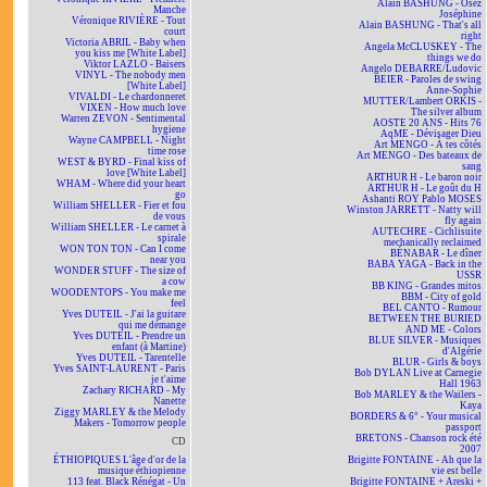
Alain BASHUNG - Osez
Manche
Joséphine
Véronique RIVIÈRE - Tout
Alain BASHUNG - That's all
court
right
Victoria ABRIL - Baby when
Angela McCLUSKEY - The
you kiss me [White Label]
things we do
Viktor LAZLO - Baisers
Angelo DEBARRE/Ludovic
VINYL - The nobody men
BEIER - Paroles de swing
[White Label]
Anne-Sophie
VIVALDI - Le chardonneret
MUTTER/Lambert ORKIS -
VIXEN - How much love
The silver album
Warren ZEVON - Sentimental
AOSTE 20 ANS - Hits 76
hygiene
AqME - Dévisager Dieu
Wayne CAMPBELL - Night
Art MENGO - À tes côtés
time rose
Art MENGO - Des bateaux de
WEST & BYRD - Final kiss of
sang
love [White Label]
ARTHUR H - Le baron noir
WHAM - Where did your heart
ARTHUR H - Le goût du H
go
Ashanti ROY Pablo MOSES
William SHELLER - Fier et fou
Winston JARRETT - Natty will
de vous
fly again
William SHELLER - Le carnet à
AUTECHRE - Cichlisuite
spirale
mechanically reclaimed
WON TON TON - Can I come
BÉNABAR - Le dîner
near you
BABA YAGA - Back in the
WONDER STUFF - The size of
USSR
a cow
BB KING - Grandes mitos
WOODENTOPS - You make me
BBM - City of gold
feel
BEL CANTO - Rumour
Yves DUTEIL - J'ai la guitare
BETWEEN THE BURIED
qui me démange
AND ME - Colors
Yves DUTEIL - Prendre un
BLUE SILVER - Musiques
enfant (à Martine)
d'Algérie
Yves DUTEIL - Tarentelle
BLUR - Girls & boys
Yves SAINT-LAURENT - Paris
Bob DYLAN Live at Carnegie
je t'aime
Hall 1963
Zachary RICHARD - My
Bob MARLEY & the Wailers -
Nanette
Kaya
Ziggy MARLEY & the Melody
BORDERS & 6° - Your musical
Makers - Tomorrow people
passport
BRETONS - Chanson rock été
CD
2007
ÉTHIOPIQUES L'âge d'or de la
Brigitte FONTAINE - Ah que la
musique éthiopienne
vie est belle
113 feat. Black Rénégat - Un
Brigitte FONTAINE + Areski +