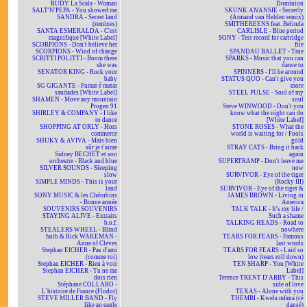
RUDY La Scala - Woman
Dominion
SALT'N'PEPA - You showed me
SKUNK ANANSIE - Secretly
SANDRA - Secret land
(Armand van Helden remix)
(remixes)
SMITHEREENS feat. Belinda
SANTA ESMERALDA - C'est
CARLISLE - Blue period
magnifique [White Label]
SONY - Test record for cartridge
SCORPIONS - Don't believe her
file
SCORPIONS - Wind of change
SPANDAU BALLET - True
SCRITTI POLITTI - Boom there
SPARKS - Music that you can
she was
dance to
SENATOR KING - Rock your
SPINNERS - I'll be around
baby
STATUS QUO - Can't give you
SG GIGANTE - Fumar é matar
more
saudades [White Label]
STEEL PULSE - Soul of my
SHAMEN - Move any mountain
soul
Progen 91
Steve WINWOOD - Don't you
SHIRLEY & COMPANY - I like
know what the night can do
to dance
[White Label]
SHOPPING AT ORLY - Hors
STONE ROSES - What the
commerce
world is waiting for / Fools
SHUKY & AVIVA - Mais bien
gold
sûr je t'aime
STRAY CATS - Bring it back
Sidney BECHET et son
again
orchestre - Black and blue
SUPERTRAMP - Don't leave me
SILVER SOUNDS - Sleeping
now
slow
SURVIVOR - Eye of the tiger
SIMPLE MINDS - This is your
(Rocky III)
land
SURVIVOR - Eye of the tiger &
SONY MUSIC & les Chérubins
JAMES BROWN - Living in
- Bonne année
America
SOUVENIRS SOUVENIRS
TALK TALK - It's my life /
STAYING ALIVE - Extraits
Such a shame
b.o.f.
TALKING HEADS - Road to
STEALERS WHEEL - Blind
nowhere
faith & Rick WAKEMAN -
TEARS FOR FEARS - Famous
Anne of Cleves
last words
Stephan EICHER - Pas d'ami
TEARS FOR FEARS - Laid so
(comme toi)
low (tears roll down)
Stephan EICHER - Rien à voir
TEN SHARP - You [White
Stephan EICHER - Tu ne me
Label]
dois rien
Terence TRENT D'ARBY - This
Stéphane COLLARO -
side of love
L'histoire de France (Flodor)
TEXAS - Alone with you
STEVE MILLER BAND - Fly
THEMBI - Kwela mfana (cé
like an eagle
dansé)