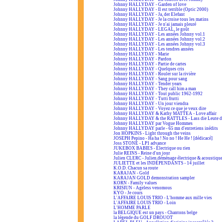
Johnny HALLYDAY - Garden of love
Johnny HALLYDAY - Il est terrible (Optic 2000)
Johnny HALLYDAY - Ja, der Elefant
Johnny HALLYDAY - Je la croise tous les matins
Johnny HALLYDAY - Je n'ai jamais pleuré
Johnny HALLYDAY - LEGAL, le goût
Johnny HALLYDAY - Les années Johnny vol.1
Johnny HALLYDAY - Les années Johnny vol.2
Johnny HALLYDAY - Les années Johnny vol.3
Johnny HALLYDAY - Les tendres années
Johnny HALLYDAY - Marie
Johnny HALLYDAY - Pardon
Johnny HALLYDAY - Partie de cartes
Johnny HALLYDAY - Quelques cris
Johnny HALLYDAY - Rouler sur la rivière
Johnny HALLYDAY - Sang pour sang
Johnny HALLYDAY - Tender years
Johnny HALLYDAY - They call him a man
Johnny HALLYDAY - Tout public 1962-1992
Johnny HALLYDAY - Tutti frutti
Johnny HALLYDAY - Un jour viendra
Johnny HALLYDAY - Voyez ce que je veux dire
Johnny HALLYDAY & Kathy MATTEA - Love affair
Johnny HALLYDAY & the RATTLES - Lass die Leute d
Johnny HALLYDAY par Vogue Hommes
Johnny HALLYDAY parle - 65 mn d'entretiens inédits
Jon HOPKINS - Light through the veins
JOSEPH Pepino - Ha ha ! No no ! He He ! [dédicacé]
Joss STONE - LP1 advance
JUKEBOX BABIES - Électrique ou rien
Julie REINS - Reine d'un jour
Julien CLERC - Julien déménage électrique & acoustiqu
JULIETTE et les INDÉPENDANTS - 14 juillet
K.O.D. Chacun sa route
KARAJAN - Gold
KARAJAN GOLD demonstration sampler
KORN - Family values
KRISIUN - Ageless venomous
KYO - Je cours
L'AFFAIRE LOUIS TRIO - L'homme aux mille vies
L'AFFAIRE LOUIS TRIO - Loin
L'HOMME PARLE
la BELGIQUE est un pays - Chantons belge
la légende du GOLF DROUOT