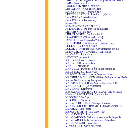
LABEL BLEU - Appellation d'origine incontrôlée 2
LABELS automne 97
LANDMARK MUSIC volume 1
Lara FABIAN - A wonderful life
Laurent VOULZY - Une héroïne
LEFDUP & LEFDUP - L'oeil du cyclone
Lena AYAL - Dîner d'affaires
Lena AYAL - Le Bar (remix)
les Antilles
les coups de foudre de BRAZIL
les ENFOIRÉS - On ira tous au paradis
LIMP BIZKIT - Nookie
LINE RECORDS - Der Sampler 31
Lionel RICHIE - Time [radio edit]
LOST HIGHWAY sampler 2002
Luc VERTIGE - Contradictions amoureuses
LUDÉAL - La fin du pétrole
LUDAIZE - Next generation, rythm'n'pop music
Ludovic BEIER New Quartet - Chilltimes
Luz CASAL - La pasion
LYSOUND volume 4
MALIA - Echoes of dreams
MALIA - Yellow daffodils
MANGU - Mi familia
MANUELA - Parce que c'était écrit comme ça
Marcus MILLER - Rush over
MARGOT - Manipulation + Dans tes rêves
MARRINER & OHLSSON - Grieg, Tschaikowsky, Rach
Marvin GAYE - Lucky lucky me
MASS PROD Punk Rock Artisan Sampler 2008
MASTER SERIE - La collection
MAURANE - Différente
Max PASHM - Weddings, Barmitzvahs and Funerals
Maxime LE FORESTIER - 2ème cahier
McDONALD'S - Pop
McDONALD'S - Rock
Melissa ETHERIDGE - Stronger than me
MENTAL GROOVE Records - Limited sampler CD
MENZEKI - Fais le pas
MERCEDES BENZ - Mercedes 190
Michel JONASZ - Le scat
Michel SARDOU - Collection Artistes de Légende
Michel SARDOU - Je me souviens d'un adieu
Michèle ATLANI - Sans titre
Michèle TORR - Sortir ensemble