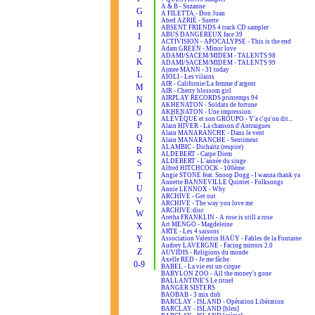
A & B - Suzanne
G
A FILETTA - Don Juan
Abed AZRIÉ - Suerte
H
ABSENT FRIENDS 4 track CD sampler
ABUS DANGEREUX face 39
I
ACTIVISION - APOCALYPSE - This is the end
J
Adam GREEN - Minor love
ADAMI/SACEM/MIDEM - TALENTS 98
K
ADAMI/SACEM/MIDEM - TALENTS 99
Aimee MANN - 31 today
L
AÏOLI - Les vilains
AIR - Californie/La femme d'argent
M
AIR - Cherry blossom girl
AIRPLAY RECORDS printemps 94
N
AKHENATON - Soldats de fortune
O
AKHENATON - Une impression
ALÉVÊQUE et son GROUPO - Y'a c'qu'on dit...
P
Alain HIVER - La chanson d'Antraigues
Alain MANARANCHE - Dans le vent
Q
Alain MANARANCHE - Sentiment
ALAMBIC - Dichaïtz (respire)
R
ALDEBERT - Carpe Diem
ALDEBERT - L'année du singe
S
Alfred HITCHCOCK - 100ème
T
Angie STONE feat. Snoop Dogg - I wanna thank ya
Annette BANNEVILLE Quintet - Folksongs
U
Annie LENNOX - Why
ARCHIVE - Get out
V
ARCHIVE - The way you love me
ARCHIVE:disc
W
Aretha FRANKLIN - A rose is still a rose
Art MENGO - Magdeleine
X
ARTE - Les 4 saisons
Y
Association Valentin HAÜY - Fables de la Fontaine
Audrey LAVERGNE - Facing mirrors 2.0
Z
AUVIDIS - Religions du monde
Axelle RED - Je me fâche
0-9
BABEL - La vie est un cirque
BABYLON ZOO - All the money's gone
BALLANTINE'S Le rituel
BANGER SISTERS
BAOBAB - 3 mix dub
BARCLAY - ISLAND - Opération Libération
BARCLAY - ISLAND [bleu]