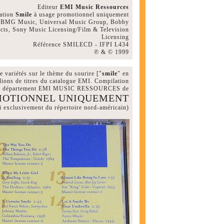
Editeur
EMI Music Ressources
ation
Smile
à usage promotionnel uniquement
A/BMG Music, Universal Music Group, Bobby
ucts, Sony Music Licensing/Film & Television
Licensing
Référence SMILECD - IFPI L434
℗ & © 1999
e variétés sur le thème du sourire ["
smile
" en
llions de titres du catalogue EMI. Compilation
ar le département EMI MUSIC RESSOURCES de
MOTIONNEL UNIQUEMENT
ici exclusivement du répertoire nord-américain)