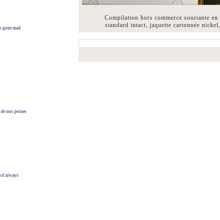
Compilation hors commerce souriante en e
standard intact, jaquette cartonnée nic
 gone mad
de nos peines
of always