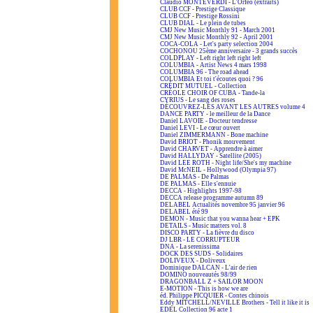
Claudio MONTEVERDI - L'Orfeo (extraits)
CLUB CCF - Prestige Classique
CLUB CCF - Prestige Rossini
CLUB DIAL - Le plein de tubes
CMJ New Music Monthly 91 - March 2001
CMJ New Music Monthly 92 - April 2001
COCA-COLA - Let's party selection 2004
COCHONOU 25ème anniversaire - 3 grands succès
COLDPLAY - Left right left right left
COLUMBIA - Artist News 4 mars 1998
COLUMBIA 96 - The road ahead
COLUMBIA Et toi t'écoutes quoi ? 96
CRÉDIT MUTUEL - Collection
CRÉOLE CHOIR OF CUBA - Tande-la
CYRIUS - Le sang des roses
DÉCOUVREZ-LES AVANT LES AUTRES volume 4
DANCE PARTY - le meilleur de la Dance
Daniel LAVOIE - Docteur tendresse
Daniel LEVI - Le cœur ouvert
Daniel ZIMMERMANN - Bone machine
David BRIOT - Phonik mouvement
David CHARVET - Apprendre à aimer
David HALLYDAY - Satellite (2005)
David LEE ROTH - Night life/She's my machine
David McNEIL - Hollywood (Olympia 97)
DE PALMAS - De Palmas
DE PALMAS - Elle s'ennuie
DECCA - Highlights 1997-98
DECCA release programme autumn 89
DELABEL Actualités novembre 95 janvier 96
DELABEL été 99
DEMON - Music that you wanna hear + EPK
DETAILS - Music matters vol. 8
DISCO PARTY - La fièvre du disco
DJ LBR - LE CORRUPTEUR
DNA - La serenissima
DOCK DES SUDS - Solidaires
DOLIVEUX - Doliveux
Dominique DALCAN - L'air de rien
DOMINO nouveautés 98/99
DRAGONBALL Z + SAILOR MOON
E-MOTION - This is how we are
éd. Philippe PICQUIER - Contes chinois
Eddy MITCHELL/NEVILLE Brothers - Tell it like it is
EDEL Collection 96 acte 1