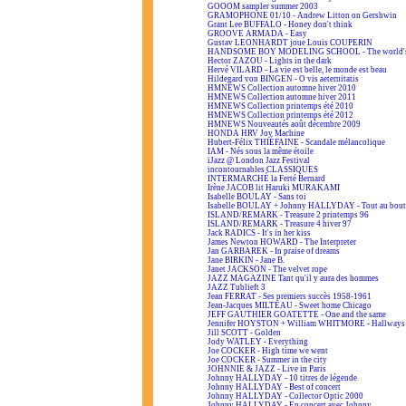
GOOOM sampler summer 2003
GRAMOPHONE 01/10 - Andrew Litton on Gershwin
Grant Lee BUFFALO - Honey don't think
GROOVE ARMADA - Easy
Gustav LEONHARDT joue Louis COUPERIN
HANDSOME BOY MODELING SCHOOL - The world's
Hector ZAZOU - Lights in the dark
Hervé VILARD - La vie est belle, le monde est beau
Hildegard von BINGEN - O vis aeternitatis
HMNEWS Collection automne hiver 2010
HMNEWS Collection automne hiver 2011
HMNEWS Collection printemps été 2010
HMNEWS Collection printemps été 2012
HMNEWS Nouveautés août décembre 2009
HONDA HRV Joy Machine
Hubert-Félix THIÉFAINE - Scandale mélancolique
IAM - Nés sous la même étoile
iJazz @ London Jazz Festival
incontournables CLASSIQUES
INTERMARCHÉ la Ferté Bernard
Irène JACOB lit Haruki MURAKAMI
Isabelle BOULAY - Sans toi
Isabelle BOULAY + Johnny HALLYDAY - Tout au bout 
ISLAND/REMARK - Treasure 2 printemps 96
ISLAND/REMARK - Treasure 4 hiver 97
Jack RADICS - It's in her kiss
James Newton HOWARD - The Interpreter
Jan GARBAREK - In praise of dreams
Jane BIRKIN - Jane B.
Janet JACKSON - The velvet rope
JAZZ MAGAZINE Tant qu'il y aura des hommes
JAZZ Tublieft 3
Jean FERRAT - Ses premiers succès 1958-1961
Jean-Jacques MILTEAU - Sweet home Chicago
JEFF GAUTHIER GOATETTE - One and the same
Jennifer HOYSTON + William WHITMORE - Hallways 
Jill SCOTT - Golden
Jody WATLEY - Everything
Joe COCKER - High time we went
Joe COCKER - Summer in the city
JOHNNIE & JAZZ - Live in Paris
Johnny HALLYDAY - 10 titres de légende
Johnny HALLYDAY - Best of concert
Johnny HALLYDAY - Collector Optic 2000
Johnny HALLYDAY - En concert avec Johnny