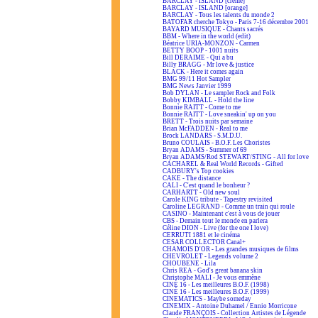
BARCLAY - ISLAND [crème]
BARCLAY - ISLAND [orange]
BARCLAY - Tous les talents du monde 2
BATOFAR cherche Tokyo - Paris 7-16 décembre 2001
BAYARD MUSIQUE - Chants sacrés
BBM - Where in the world (edit)
Béatrice URIA-MONZON - Carmen
BETTY BOOP - 1001 nuits
Bill DERAIME - Qui a bu
Billy BRAGG - Mr love & justice
BLACK - Here it comes again
BMG 99/11 Hot Sampler
BMG News Janvier 1999
Bob DYLAN - Le sampler Rock and Folk
Bobby KIMBALL - Hold the line
Bonnie RAITT - Come to me
Bonnie RAITT - Love sneakin' up on you
BRETT - Trois nuits par semaine
Brian McFADDEN - Real to me
Brock LANDARS - S.M.D.U.
Bruno COULAIS - B.O.F. Les Choristes
Bryan ADAMS - Summer of 69
Bryan ADAMS/Rod STEWART/STING - All for love
CACHAREL & Real World Records - Gifted
CADBURY's Top cookies
CAKE - The distance
CALI - C'est quand le bonheur ?
CARHARTT - Old new soul
Carole KING tribute - Tapestry revisited
Caroline LEGRAND - Comme un train qui roule
CASINO - Maintenant c'est à vous de jouer
CBS - Demain tout le monde en parlera
Céline DION - Live (for the one I love)
CERRUTI 1881 et le cinéma
CESAR COLLECTOR Canal+
CHAMOIS D'OR - Les grandes musiques de films
CHEVROLET - Legends volume 2
CHOUBENE - Lila
Chris REA - God's great banana skin
Christophe MALI - Je vous emmène
CINÉ 16 - Les meilleures B.O.F. (1998)
CINÉ 16 - Les meilleures B.O.F. (1999)
CINEMATICS - Maybe someday
CINEMIX - Antoine Duhamel / Ennio Morricone
Claude FRANÇOIS - Collection Artistes de Légende