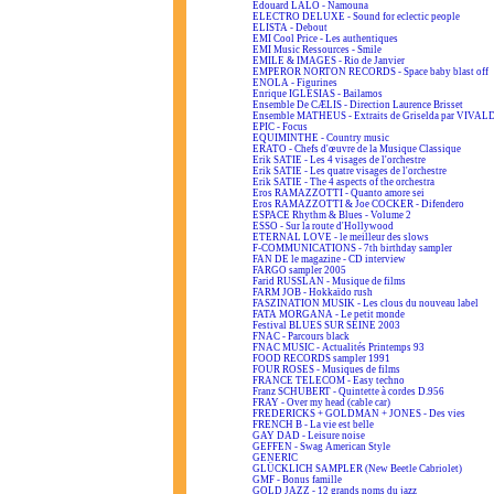
Edouard LALO - Namouna
ELECTRO DELUXE - Sound for eclectic people
ELISTA - Debout
EMI Cool Price - Les authentiques
EMI Music Ressources - Smile
EMILE & IMAGES - Rio de Janvier
EMPEROR NORTON RECORDS - Space baby blast off
ENOLA - Figurines
Enrique IGLESIAS - Bailamos
Ensemble De CÆLIS - Direction Laurence Brisset
Ensemble MATHEUS - Extraits de Griselda par VIVAL
EPIC - Focus
EQUIMINTHE - Country music
ERATO - Chefs d'œuvre de la Musique Classique
Erik SATIE - Les 4 visages de l'orchestre
Erik SATIE - Les quatre visages de l'orchestre
Erik SATIE - The 4 aspects of the orchestra
Eros RAMAZZOTTI - Quanto amore sei
Eros RAMAZZOTTI & Joe COCKER - Difendero
ESPACE Rhythm & Blues - Volume 2
ESSO - Sur la route d'Hollywood
ETERNAL LOVE - le meilleur des slows
F-COMMUNICATIONS - 7th birthday sampler
FAN DE le magazine - CD interview
FARGO sampler 2005
Farid RUSSLAN - Musique de films
FARM JOB - Hokkaïdo rush
FASZINATION MUSIK - Les clous du nouveau label
FATA MORGANA - Le petit monde
Festival BLUES SUR SEINE 2003
FNAC - Parcours black
FNAC MUSIC - Actualités Printemps 93
FOOD RECORDS sampler 1991
FOUR ROSES - Musiques de films
FRANCE TELECOM - Easy techno
Franz SCHUBERT - Quintette à cordes D.956
FRAY - Over my head (cable car)
FREDERICKS + GOLDMAN + JONES - Des vies
FRENCH B - La vie est belle
GAY DAD - Leisure noise
GEFFEN - Swag American Style
GENERIC
GLÜCKLICH SAMPLER (New Beetle Cabriolet)
GMF - Bonus famille
GOLD JAZZ - 12 grands noms du jazz