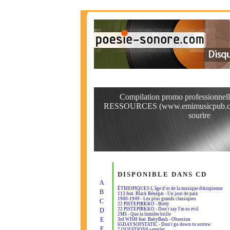
Compilation promo professionn
RESSOURCES (www.emimusicpub.com
sourire
DISPONIBLE DANS CD
A
ÉTHIOPIQUES L'âge d'or de la musique éthiopienne
B
113 feat. Black Rénégat - Un jour de paix
1900-1949 - Les plus grands classiques
C
22 PISTEPIRKKO - Birdy
22 PISTEPIRKKO - Don't say I'm so evil
D
2MS - Que la lumière brille
E
3rd WISH feat. BabyBash - Obsesion
65DAYSOFSTATIC - Don't go down to sorrow
F
7 QUESTIONS sampler