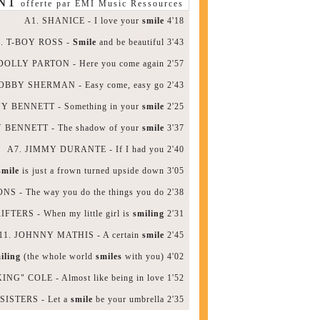
NT
offerte par EMI Music Ressources
A1. SHANICE - I love your
smile
4'18
. T-BOY ROSS -
Smile
and be beautiful 3'43
DOLLY PARTON - Here you come again 2'57
OBBY SHERMAN - Easy come, easy go 2'43
Y BENNETT - Something in your
smile
2'25
 BENNETT - The shadow of your
smile
3'37
A7. JIMMY DURANTE - If I had you 2'40
smile
is just a frown turned upside down 3'05
 - The way you do the things you do 2'38
FTERS - When my little girl is
smiling
2'31
11. JOHNNY MATHIS - A certain
smile
2'45
iling
(the whole world
smiles
with you) 4'02
ING" COLE - Almost like being in love 1'52
ISTERS - Let a
smile
be your umbrella 2'35