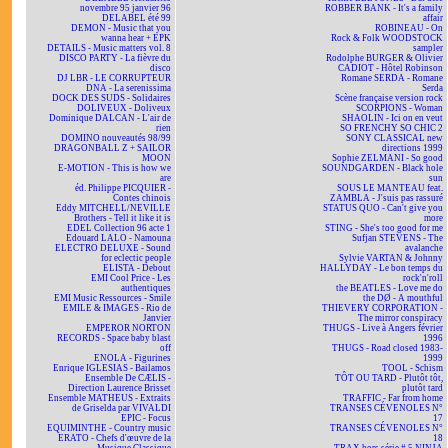
novembre 95 janvier 96
ROBBER BANK - It's a family
DELABEL été 99
affair
DEMON - Music that you
ROBINEAU - On
wanna hear + EPK
Rock & Folk WOODSTOCK
DETAILS - Music matters vol. 8
sampler
DISCO PARTY - La fièvre du
Rodolphe BURGER & Olivier
disco
CADIOT - Hôtel Robinson
DJ LBR - LE CORRUPTEUR
Romane SERDA - Romane
DNA - La serenissima
Serda
DOCK DES SUDS - Solidaires
Scène française version rock
DOLIVEUX - Doliveux
SCORPIONS - Woman
Dominique DALCAN - L'air de
SHAOLIN - Ici on en veut
rien
SO FRENCHY SO CHIC 2
DOMINO nouveautés 98/99
SONY CLASSICAL new
DRAGONBALL Z + SAILOR
directions 1999
MOON
Sophie ZELMANI - So good
E-MOTION - This is how we
SOUNDGARDEN - Black hole
are
sun
éd. Philippe PICQUIER -
SOUS LE MANTEAU feat.
Contes chinois
ZAMBLA - J'suis pas rassuré
Eddy MITCHELL/NEVILLE
STATUS QUO - Can't give you
Brothers - Tell it like it is
more
EDEL Collection 96 acte 1
STING - She's too good for me
Edouard LALO - Namouna
Sufjan STEVENS - The
ELECTRO DELUXE - Sound
avalanche
for eclectic people
Sylvie VARTAN & Johnny
ELISTA - Debout
HALLYDAY - Le bon temps du
EMI Cool Price - Les
rock'n'roll
authentiques
the BEATLES - Love me do
EMI Music Ressources - Smile
the DØ - A mouthful
EMILE & IMAGES - Rio de
THIEVERY CORPORATION -
Janvier
The mirror conspiracy
EMPEROR NORTON
THUGS - Live à Angers février
RECORDS - Space baby blast
1996
off
THUGS - Road closed 1983-
ENOLA - Figurines
1999
Enrique IGLESIAS - Bailamos
TOOL - Schism
Ensemble De CÆLIS -
TÔT OU TARD - Plutôt tôt,
Direction Laurence Brisset
plutôt tard
Ensemble MATHEUS - Extraits
TRAFFIC - Far from home
de Griselda par VIVALDI
TRANSES CÉVENOLES N°
EPIC - Focus
17
EQUIMINTHE - Country music
TRANSES CÉVENOLES N°
ERATO - Chefs d'œuvre de la
18