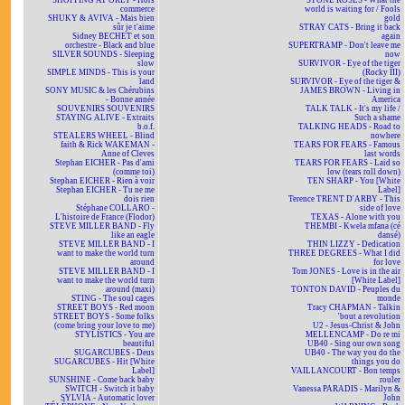
SHOPPING AT ORLY - Hors
STONE ROSES - What the
commerce
world is waiting for / Fools
SHUKY & AVIVA - Mais bien
gold
sûr je t'aime
STRAY CATS - Bring it back
Sidney BECHET et son
again
orchestre - Black and blue
SUPERTRAMP - Don't leave me
SILVER SOUNDS - Sleeping
now
slow
SURVIVOR - Eye of the tiger
SIMPLE MINDS - This is your
(Rocky III)
land
SURVIVOR - Eye of the tiger &
SONY MUSIC & les Chérubins
JAMES BROWN - Living in
- Bonne année
America
SOUVENIRS SOUVENIRS
TALK TALK - It's my life /
STAYING ALIVE - Extraits
Such a shame
b.o.f.
TALKING HEADS - Road to
STEALERS WHEEL - Blind
nowhere
faith & Rick WAKEMAN -
TEARS FOR FEARS - Famous
Anne of Cleves
last words
Stephan EICHER - Pas d'ami
TEARS FOR FEARS - Laid so
(comme toi)
low (tears roll down)
Stephan EICHER - Rien à voir
TEN SHARP - You [White
Stephan EICHER - Tu ne me
Label]
dois rien
Terence TRENT D'ARBY - This
Stéphane COLLARO -
side of love
L'histoire de France (Flodor)
TEXAS - Alone with you
STEVE MILLER BAND - Fly
THEMBI - Kwela mfana (cé
like an eagle
dansé)
STEVE MILLER BAND - I
THIN LIZZY - Dedication
want to make the world turn
THREE DEGREES - What I did
around
for love
STEVE MILLER BAND - I
Tom JONES - Love is in the air
want to make the world turn
[White Label]
around (maxi)
TONTON DAVID - Peuples du
STING - The soul cages
monde
STREET BOYS - Red moon
Tracy CHAPMAN - Talkin
STREET BOYS - Some folks
'bout a revolution
(come bring your love to me)
U2 - Jesus-Christ & John
STYLISTICS - You are
MELLENCAMP - Do re mi
beautiful
UB40 - Sing our own song
SUGARCUBES - Deus
UB40 - The way you do the
SUGARCUBES - Hit [White
things you do
Label]
VAILLANCOURT - Bon temps
SUNSHINE - Come back baby
rouler
SWITCH - Switch it baby
Vanessa PARADIS - Marilyn &
SYLVIA - Automatic lover
John