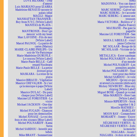
LOVE BIZARRE - Trop
bleu)
d'amour
MADONNA - You can dance
Luis MARIANO pour IZARRA
(picture-disc)
Madeleine RENAUD raconte le
MARC SEBERG - Galver'ran
palais idéal
MARC SEBERG - Je t'accorde
MAGGI - Magie
MARC SEBERG - L'amour aux
MANHATTAN TRANSFER -
trousses
Boy from N.Y.C. [White Label]
Maria VICTORIA - Boléros n° 2
MANITAS de PLATA -
(Radio France)
Hommages
MAURANE - Pas gaie la
MANTRONIX - Don't go
pagaille
messin' with my heart
Maxime LE FORESTIER - San
Marc LAVOINE - Fils de moi
Francisco
[White Label]
MAYA L'ABEILLE - vinyl
Marcel PAGNOL - La partie de
jaune Collector
cartes (Marius)
MC SOLAAR - Bouge de là
MARIE-CLAIRE/PHILIPS - Un
MC SOLAAR - Victime de la
soir de Vie Parisienne
mode
Marie-Madeleine DURUFLÉ -
METALLICA - Enter sandman
Le coucou [White Label]
Michel POLNAREFF - Je rêve
Marie-Paule BELLE - Café
d'un monde
renard/Nosferatu
Michel POLNAREFF - Les
Marie-Paule BELLE - La petite
premières années
écriture grise
Michel POLNAREFF - Tout
MASKARA - La reine de la
tout pour ma chérie
playa
Michel SARDOU - Je vole
Maurice BIRAUD - Végétaline
MICHOU - Qu'est-ce qui
Maurice CHEVALIER - Si c'est
m'attend à la rentrée (dédicacé)
ça la musique à papa [White
Mickey NEWBURY - Blue sky
Label]
shining [White Label]
Maurice DULAC - Du pain
Miguel BOSÉ - Quand ça va mal
chaque jour [White Label]
Mike MAREEN - Here I am
Maxime LE FORESTIER - La
[White Label]
visite
Minnie RIPERTON - Stick
Michael JACKSON - One day
together 1 & 2
in your life
Mireille MATHIEU -
Michel FUGAIN - Chanson
BARCLAY
pour les demoiselles
MOON RAY - Comanchero
Michel JONASZ - Le roi des
MORIARTY - Jimmy / Enjoy
fous et des oiseaux [Blue Label]
the silence
Michel POLNAREFF - Kama
NÉGRESSES VERTES - IL
Sutra
NÉGRESSES VERTES - Zobi
Michel SARDOU - Interdit aux
la mouche
bébés
NIAGARA - Assez !
Mike BRANT - Summertime
NIAGARA - Je dois m'en aller