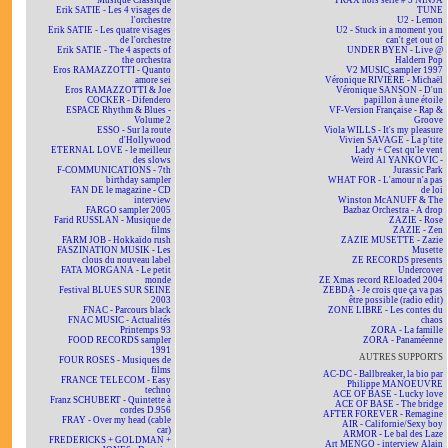
Musique Classique
TRAX hors série # 5 NINJA
Erik SATIE - Les 4 visages de
TUNE
l'orchestre
U2 - Lemon
Erik SATIE - Les quatre visages
U2 - Stuck in a moment you
de l'orchestre
can't get out of
Erik SATIE - The 4 aspects of
UNDER BYEN - Live @
the orchestra
Haldern Pop
Eros RAMAZZOTTI - Quanto
V2 MUSIC sampler 1997
amore sei
Véronique RIVIÈRE - Michaël
Eros RAMAZZOTTI & Joe
Véronique SANSON - D'un
COCKER - Difendero
papillon à une étoile
ESPACE Rhythm & Blues -
VF-Version Française - Rap &
Volume 2
Groove
ESSO - Sur la route
Viola WILLS - It's my pleasure
d'Hollywood
Vivien SAVAGE - La p'tite
ETERNAL LOVE - le meilleur
Lady + C'est qu'le vent
des slows
Weird Al YANKOVIC -
F-COMMUNICATIONS - 7th
Jurassic Park
birthday sampler
WHAT FOR - L'amour n'a pas
FAN DE le magazine - CD
de loi
interview
Winston McANUFF & The
FARGO sampler 2005
Bazbaz Orchestra - A drop
Farid RUSSLAN - Musique de
ZAZIE - Rose
films
ZAZIE - Zen
FARM JOB - Hokkaïdo rush
ZAZIE MUSETTE - Zazie
FASZINATION MUSIK - Les
Musette
clous du nouveau label
ZE RECORDS presents
FATA MORGANA - Le petit
Undercover
monde
ZE Xmas record REloaded 2004
Festival BLUES SUR SEINE
ZEBDA - Je crois que ça va pas
2003
être possible (radio edit)
FNAC - Parcours black
ZONE LIBRE - Les contes du
FNAC MUSIC - Actualités
chaos
Printemps 93
ZORA - La famille
FOOD RECORDS sampler
ZORA - Panaméenne
1991
AUTRES SUPPORTS
FOUR ROSES - Musiques de
films
AC-DC - Ballbreaker, la bio par
FRANCE TELECOM - Easy
Philippe MANOEUVRE
techno
ACE OF BASE - Lucky love
Franz SCHUBERT - Quintette à
ACE OF BASE - The bridge
cordes D.956
AFTER FOREVER - Remagine
FRAY - Over my head (cable
AIR - Californie/Sexy boy
car)
ARMOR - Le bal des Laze
FREDERICKS + GOLDMAN +
Art MENGO - interview Alain