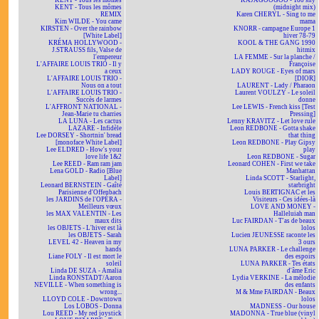
KENT - Tous les mômes
KAJAGOOGOO - Too shy
KENT - Tous les mômes
(midnight mix)
REMIX
Karen CHERYL - Sing to me
Kim WILDE - You came
mama
KIRSTEN - Over the rainbow
KNORR - campagne Europe 1
[White Label]
hiver 78-79
KRÉMA HOLLYWOOD -
KOOL & THE GANG 1990
J.STRAUSS fils, Valse de
hitmix
l'empereur
LA FEMME - Sur la planche /
L'AFFAIRE LOUIS TRIO - Il y
Françoise
a ceux
LADY ROUGE - Eyes of mars
L'AFFAIRE LOUIS TRIO -
[DIOR]
Nous on a tout
LAURENT - Lady / Pharaon
L'AFFAIRE LOUIS TRIO -
Laurent VOULZY - Le soleil
Succès de larmes
donne
L'AFFRONT NATIONAL -
Lee LEWIS - French kiss [Test
Jean-Marie tu charries
Pressing]
LA LUNA - Les cactus
Lenny KRAVITZ - Let love rule
LAZARE - Infidèle
Leon REDBONE - Gotta shake
Lee DORSEY - Shortnin' bread
that thing
[monoface White Label]
Leon REDBONE - Play Gipsy
Lee ELDRED - How's your
play
love life 1&2
Leon REDBONE - Sugar
Lee REED - Ram ram jam
Leonard COHEN - First we take
Lena GOLD - Radio [Blue
Manhattan
Label]
Linda SCOTT - Starlight,
Leonard BERNSTEIN - Gaîté
starbright
Parisienne d'Offenbach
Louis BERTIGNAC et les
les JARDINS de l'OPÉRA -
Visiteurs - Ces idées-là
Meilleurs vœux
LOVE AND MONEY -
les MAX VALENTIN - Les
Halleluiah man
maux dits
Luc FAIRDAN - T'as de beaux
les OBJETS - L'hiver est là
lolos
les OBJETS - Sarah
Lucien JEUNESSE raconte les
LEVEL 42 - Heaven in my
3 ours
hands
LUNA PARKER - Le challenge
Liane FOLY - Il est mort le
des espoirs
soleil
LUNA PARKER - Tes états
Linda DE SUZA - Amalia
d'âme Eric
Linda RONSTADT/Aaron
Lydia VERKINE - La mélodie
NEVILLE - When something is
des enfants
wrong...
M & Mme FAIRDAN - Beaux
LLOYD COLE - Downtown
lolos
Los LOBOS - Donna
MADNESS - Our house
Lou REED - My red joystick
MADONNA - True blue (vinyl