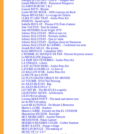
Georges de CAUNES - Lion 67 / Peugeot 404
Gérard PRESGURVIC - Prononcez Presgurvic
GLAMOUR MUSIC 1 & 2
Guesch PATTI - Blonde
Guide MUSIC BOOK - 1000 citations du Rock
Hayao MIYAZAKI - Le voyage de Chihiro
I LIKE IT LIKE THAT - Audio Press Kit
INDIENS - Sacred spirit
Isabelle BOULAY - Disque d'Or États d'amour
Jean VALTON - Tour de cabaret
Jimi HENDRIX île de Wight 1970
Johnny HALLYDAY - Mille et une vie
Johnny HALLYDAY - Portraits inédits
Johnny HALLYDAY - Que je t'aime
Johnny HALLYDAY - Quelque chose de Tennessee
Johnny HALLYDAY & CARMEL - J'oublierai ton nom
Joseph RACAILLE - Bio promo
Kylie MINOGUE - Calendrier 2001
L'HOMME AU MASQUE DE FER - Dossier de presse sonore
La MESSALINE française
LA PART DES TÉNÈBRES - Audio Press Kit
LA STRADA - Libero
LAST ACTION HERO - Audio Press Kit
LAVERIE de FAMILLE - Le best of
LE BALLON D'OR - Audio Press Kit
Le PACTE des LOUPS
LE PLUS GRAND CIRQUE DU MONDE
LE TOUBIB - DVD Test Pressing
les AILES BLEUES - Rap
les AILES BLEUES n° 3
LET HIT BE - The BEATLES a capella
LIGHTNING SEEDS - Jollification
LILICUB (1er album)
Loreena McKENNITT - The mask and mirror tour
lot de PIN'S de radios
Lucid BEAUSONGE - De Mozart à Bernstein
Martin L.GORE - Stardust
Maurice JARRE - Extraits du film EL CONDOR
Maximilian HECKER - Daylight
MCT MOBICARTE - Arnette lifestyle
MEXISONOR - Palais Garnier
MOEBIUS HENDRIX COGHE - Coffret Stardom
MORY KANTE - Nongo village
MOULIN ROUGE - The making of
MUSIC UP ! n° 5-6-7