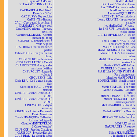
Bryan ADAMS/Rod
KMFDM - Nihil
STEWART/STING - All for
KYO feat. SITA - Le chemin
love
LA STRADA - La saison des
CACHAREL & Real World
bouffons (en concert)
Records - Gifted
Laurence EQUILBEY -
CADBURY's Top cookies
ACCENTUS/Transcriptions
CAKE - The distance
Lenny KRAVITZ - In-store play
CALI - C'est quand le bonheur ?
sampler
CARHARTT - Old new soul
les MARACAS - Vivants !
Carole KING tribute - Tapestry
les SHERIFF - Le goût du sang
revisited
et des larmes
Caroline LEGRAND - Comme
LITTLE RIVER BAND - If I get
un train qui roule
lucky
CASINO - Maintenant c'est à
Louis BERTIGNAC - Elle &
vous de jouer
Louis/Bertignacoustic
CBS - Demain tout le monde en
MANAU - La tribu de Dana
parlera
MANO NEGRA - Casa Babylon
Céline DION - Live (for the one
Manu CHAO - Si berie m'était
I love)
contéee
CERRUTI 1881 et le cinéma
MANUELA - Faire l'amour une
CESAR COLLECTOR Canal+
dernière fois
CHAMOIS D'OR - Les grandes
Martine ST-CLAIR & Gino
musiques de films
VANNELLI - L'amour est loi
CHEVROLET - Legends
MASSILIA SOUND SYSTEM -
volume 2
Pas d'arrangement
CHOUBENE - Lila
Matthieu MARTOURET
Chris REA - God's great banana
BOUNCE TRIO - Small streams
skin
big rivers
Christophe MALI - Je vous
Mavis STAPLES - The voice
emmène
Michel FUGAIN - Les lilas
CINÉ 16 - Les meilleures B.O.F.
(inédit)
(1998)
Michel JONASZ - Pôle Ouest
CINÉ 16 - Les meilleures B.O.F.
Michel POLNAREFF - Les
(1999)
premières années
CINEMATICS - Maybe
Michel SARDOU - Être et ne
someday
pas avoir été
CINEMIX - Antoine Duhamel /
Michel SARDOU - Maudits
Ennio Morricone
Français
Claude FRANÇOIS - Collection
MISS WHITE & the drunken
Artistes de Légende
piano
Claudio MONTEVERDI -
MOZART est gai
L'Orfeo (extraits)
NAUFRAGÉS - À contre-
CLUB CCF - Prestige Classique
courant
CLUB CCF - Prestige Rossini
Nilda FERNANDEZ -
CLUB DIAL - Le plein de tubes
L'invitation à Venise