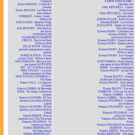
Cimarron
EARTH WIND & FIRE -
Enrico MACIAS - 2 ailes & 3
Saturday nite
plumes
Eddy MITCHELL - Lèche-
Enrico MACIAS - La France de
bottes blues
mon enfance
Eddy MITCHELL - Soixante
ENRIQUÉ - J'aime, J'aime...
soixante-deux
[dédicacé]
EDITH NYLON - Edith Nylon
ENZO ENZO - Blanche Neige
Edouard BAER - La bostella
[White Label]
ELEGANCE - Jamais de risque
Erik MONTRY - Des fleurs et
[Test Pressing]
des fusils
Etienne DAHO - Caribbean sea
ETHNIKOLOR
Etienne DAHO - Des
F.LEMARQUE/MARTIN
attractions désastre
CIRCUS - Succès de Paris
Etienne DAHO - Epaule tattoo
[White Label]
Etienne DAHO - Epaule tattoo
FÉLIX POTIN - Édition
(maxi)
spéciale inauguration super-
Etienne DAHO - Il ne dira pas
marché
[White Label]
FAMILLE FOUX - Un très
Etienne DAHO - Les voyages
joyeux Noël... [White Label]
immobiles
Félix FAIRANO - Moi je n'suis
EURYTHMICS - Sweet dreams
pas pressé [ACÉTATE]
(are made of this) REMIX 91
FFF - AC² N [White Label]
FARID - Un amour montagne
FIDO STEAKY - Les plus
Florent PAGNY - Ça fait des
belles musiques de films
nuits
FINE YOUNG CANNIBALS -
Florent PAGNY - Comme
The flame
d'habitude [Claude François]
France GALL - La chanson
Florent PAGNY - Jolie môme
d'Azima
[Léo Ferré]
Francis CABREL & Mercedes
Florent PAGNY - Tue-moi
SOSA - Yo vengo a ofrecer mi
FORBANS - Lève ton ful de là
corazon
Francis CABREL - Je rêve
Francis LEANDRI - EP Ton
Francis CABREL - Petite Marie
absence, ton silence [White
François FELDMAN - Comme
Label]
une évidence
Francis LEANDRI - SP Ton
François FELDMAN - Le p'tit
absence, ton silence [White
cireur
Label]
François FELDMAN - Les
Franck DIDIER - Pour la
valses de Vienne
première fois [Test Pressing]
François FELDMAN - Petit
François FELDMAN - Le
Frank
serpent qui danse
François FELDMAN & Joniece
Frédéric BERTHELOT -
JAMISON - J'ai peur
Privilège [maxi]
Frankie SMITH - The auction
Frédéric BERTHELOT -
Freddie MERCURY - The great