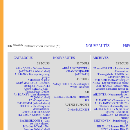
2014/2026
ici
NOUVEAUTÉS
PRE
©b
Re℗roduction interdite (
)
CATALOGUE
NOUVEAUTÉS
ARCHIVES
33 TOURS
33 TOURS
33 TOURS
Alice DONA - De la tendresse
ABBÉ J. SYLVESTRE -
25 ans d'ISRAËL - Renaissance
[ACÉTATE + White Label]
CHAMBORIGAUD
d'une nation
ALLIANZ - Top pop for young
[ACÉTATE]
33ème gala de l'UNION des
people
ARTISTES (1963)
45 TOURS
AMC feiert 20 jahre
4TH & BROADWAY Sampler
André MALRAUX - Discours
ABBA - Lay all your love on me
Sidney BECHET - Silent night /
de mai 68 [ACÉTATE]
AIR FRANCE - Escale-Party,
White Christmas
André VERCHUREN -
vacances dansantes autour du
Tangos/Pasos-Dobles
monde
CD
Art BLAKEY - Jazz Messengers
AIR INTER - Notre monde c'est
MERCEDES BENZ - Mercedes
70 [White Label]
la France
190
AZ - Compilations
Al MARTINO - Torero (maxi)
85150/85151 [White Labels]
ALAN PARSONS PROJECT -
AUTRES SUPPORTS
BEETHOVEN - Disque de
The turn of a friendly card
démonstration
ALPHA BLONDY & the Solar
Divine MADNESS
Benny CARTER & Oscar
System - Révolution
PETERSON Quartet - Alone
BARCLAY - Le son de la
together
rumeur
Big Bill BROONZY - Last
BEETHOVEN - Symphonies 1
session volume 1
& 2
Billy Joe ROYAL - Test
BIZZL - 12 Sommer Hits 82
Pressing [White Label]
BIZZL - Sommer Hits 83