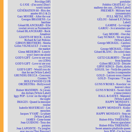
Privilège [SP]
pretender
G-I JOE - (I'm sorry) Don't
Frédéric CHATEAU - Le
worry tonite
malheur des uns... [White Label]
GÉNÉRATION 60 - Hits des
FREEMEN - Military beat
années 60 (1 & 2)
(strumentale)
Gary MOORE - After the war
FULL METAL HITS
Georges BRASSENS - Le
GÉLOU - Salomé E.P. [White
fantôme
Label]
Gérard BLANCHARD - Elle
GAMINE - Le voyage
voulait revoir sa Normandie
GAROU - Je n'attendais que
Gérard BLANCHARD - Rock
vous
Amadour
Gary MOORE - One day
GIANTS OF ROCK - Little
Gary NUMAN - We are glass
Richard & Carl Perkins
[White Label]
GIBSON BROTHERS - Sheela
George MICHAEL - Careless
Gilles VIGNEAULT - I went to
whisper
the market
George MICHAEL - Older
Glenn MEDEIROS - Lonely
Gérard BLANC - Du soleil dans
won't leave me alone
la nuit
GOD'S GIFT - Love to see you
GETZ/GILBERTO - The girl
cry (1304)
from Ipanema
GOD'S GIFT - Love to see you
Gilbert BÉCAUD - Désirée
cry (1314)
GIPSY KINGS - Djobi, djoba
GOD'S GIFT - Would you do
GOGOL 1er - Voilà des paroles
that for me [White Label]
faciles à comprendre
GRUNDIG/DECCA - Concours
GOLD - Laissez-nous chanter
Cosmos 70
GOLD - Tropicana / T'es pas
HOLLYWOOD CLUB
fou
ORCHESTRA - Hollywood
GUNS N'ROSES - Knockin' on
party
heaven's door
Hubert MANDRIN - Si j'avais
GUNS N'ROSES - Sweet child
des dollars [White Label]
o'mine (remix)
Iggy POP - Livin' on the edge of
HALL & OATES - Maneater
the night
[White Label]
IMAGES - Quand la musique
HAPPY MONDAYS -
tourne
Hallelujah
Isabelle MAYEREAU - Les
HAPPY MONDAYS - Kinky
mouches
afro
Jacques YVART - Le phare
HAPPY MONDAYS - Step on
[White Label]
(US Mix)
JAMES - Come home
Hubert-Félix THIÉFAINE -
Jean GUIDONI - Tous des
Precox ejaculator
putains
Hubert-Félix THIÉFAINE -
Jean LAPOINTE - Tu jongles
Sweet amanite phalloïde queen
avec ma vie [Test Pressing]
Iggy POP - Cry for love