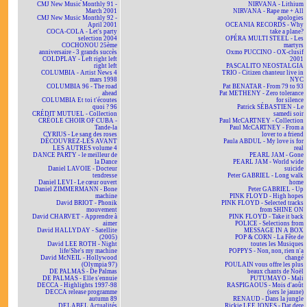
CMJ New Music Monthly 91 -
NIRVANA - Lithium
March 2001
NIRVANA - Rape me + All
CMJ New Music Monthly 92 -
apologies
April 2001
OCEANIA RECORDS - Why
COCA-COLA - Let's party
take a plane?
selection 2004
OPÉRA MULTI STEEL - Les
COCHONOU 25ème
martyrs
anniversaire - 3 grands succès
Oxmo PUCCINO - OX-clusif
COLDPLAY - Left right left
2001
right left
PASCALITO NEOSTALGIA
COLUMBIA - Artist News 4
TRIO - Citizen chanteur live in
mars 1998
NYC
COLUMBIA 96 - The road
Pat BENATAR - From 79 to 93
ahead
Pat METHENY - Zero tolerance
COLUMBIA Et toi t'écoutes
for silence
quoi ? 96
Patrick SÉBASTIEN - Le
CRÉDIT MUTUEL - Collection
samedi soir
CRÉOLE CHOIR OF CUBA -
Paul McCARTNEY - Collection
Tande-la
Paul McCARTNEY - From a
CYRIUS - Le sang des roses
lover to a friend
DÉCOUVREZ-LES AVANT
Paula ABDUL - My love is for
LES AUTRES volume 4
real
DANCE PARTY - le meilleur de
PEARL JAM - Gone
la Dance
PEARL JAM - World wide
Daniel LAVOIE - Docteur
suicide
tendresse
Peter GABRIEL - Long walk
Daniel LEVI - Le cœur ouvert
home
Daniel ZIMMERMANN - Bone
Peter GABRIEL - Up
machine
PINK FLOYD - High hopes
David BRIOT - Phonik
PINK FLOYD - Selected tracks
mouvement
from SHINE ON
David CHARVET - Apprendre à
PINK FLOYD - Take it back
aimer
POLICE - Selections from
David HALLYDAY - Satellite
MESSAGE IN A BOX
(2005)
POP & CORN - La Fête de
David LEE ROTH - Night
toutes les Musiques
life/She's my machine
POPPYS - Non, non, rien n'a
David McNEIL - Hollywood
changé
(Olympia 97)
POULAIN vous offre les plus
DE PALMAS - De Palmas
beaux chants de Noël
DE PALMAS - Elle s'ennuie
PUTUMAYO - Mali
DECCA - Highlights 1997-98
RASPIGAOUS - Mois d'août
DECCA release programme
(sers le jaune)
autumn 89
RENAUD - Dans la jungle
DELABEL Actualités
Rickie LEE JONES - Dat dere