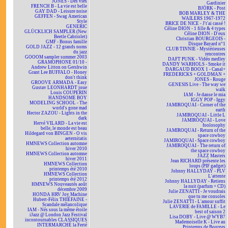
JONES - Des vies
Gardinier
FRENCH B - La vie est belle
BJÖRK - Post
GAY DAD - Leisure noise
BOB MARLEY & THE
GEFFEN - Swag American
WAILERS 1967-1972
Style
BRICE DE NICE - J't'ai cassé !
GENERIC
Céline DION - 1 fille & 4 types
GLÜCKLICH SAMPLER (New
Céline DION - D'eux
Beetle Cabriolet)
Christian BOURGEOIS -
GMF - Bonus famille
Disque Bayard n°1
GOLD JAZZ - 12 grands noms
CLUB TINNIE - Mystérieuses
du jazz
rencontres
GOOOM sampler summer 2003
DAFT PUNK - Vidéo medley
GRAMOPHONE 01/10 -
DANDY WARHOLS - Smoke it
Andrew Litton on Gershwin
DARGAUD BOOX 1 - Canal+
Grant Lee BUFFALO - Honey
FREDERICKS + GOLDMAN +
don't think
JONES - Rouge
GROOVE ARMADA - Easy
GENESIS Live - The way we
Gustav LEONHARDT joue
walk
Louis COUPERIN
IAM - Je danse le mia
HANDSOME BOY
IGGY POP - Iggy
MODELING SCHOOL - The
JAMIROQUAI - Corner of the
world's gone mad
earth
Hector ZAZOU - Lights in the
JAMIROQUAI - Little L
dark
JAMIROQUAI - Love
Hervé VILARD - La vie est
foolosophy
belle, le monde est beau
JAMIROQUAI - Return of the
Hildegard von BINGEN - O vis
space cowboy
aeternitatis
JAMIROQUAI - Space cowboy
HMNEWS Collection automne
JAMIROQUAI - The return of
hiver 2010
the space cowboy
HMNEWS Collection automne
JAZZ Masters
hiver 2011
Jean RICHARD présente les
HMNEWS Collection
loups (PIF gadget)
printemps été 2010
Johnny HALLYDAY - PLV
HMNEWS Collection
L'attente
printemps été 2012
Johnny HALLYDAY - Retiens
HMNEWS Nouveautés août
la nuit (parfum + CD)
décembre 2009
Julie ZENATTI - Je voudrais
HONDA HRV Joy Machine
que tu me consoles
Hubert-Félix THIÉFAINE -
Julie ZENATTI - L'amour suffit
Scandale mélancolique
LAVERIE de FAMILLE - Le
IAM - Nés sous la même étoile
best of saison 2
iJazz @ London Jazz Festival
Lisa DOBY - Live @ WYB7
incontournables CLASSIQUES
Mademoiselle K - Live au
INTERMARCHÉ la Ferté
Printemps de Bourges