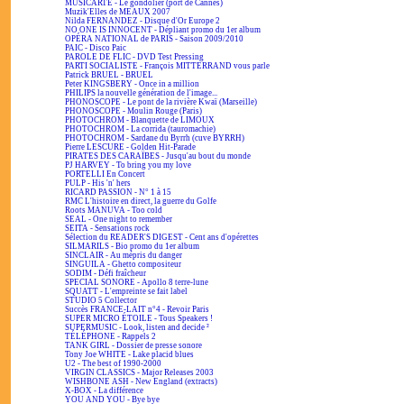
MUSICARTE - Le gondolier (port de Cannes)
Muzik'Elles de MEAUX 2007
Nilda FERNANDEZ - Disque d'Or Europe 2
NO ONE IS INNOCENT - Dépliant promo du 1er album
OPÉRA NATIONAL de PARIS - Saison 2009/2010
PAIC - Disco Paic
PAROLE DE FLIC - DVD Test Pressing
PARTI SOCIALISTE - François MITTERRAND vous parle
Patrick BRUEL - BRUEL
Peter KINGSBERY - Once in a million
PHILIPS la nouvelle génération de l'image...
PHONOSCOPE - Le pont de la rivière Kwaï (Marseille)
PHONOSCOPE - Moulin Rouge (Paris)
PHOTOCHROM - Blanquette de LIMOUX
PHOTOCHROM - La corrida (tauromachie)
PHOTOCHROM - Sardane du Byrrh (cuve BYRRH)
Pierre LESCURE - Golden Hit-Parade
PIRATES DES CARAÏBES - Jusqu'au bout du monde
PJ HARVEY - To bring you my love
PORTELLI En Concert
PULP - His 'n' hers
RICARD PASSION - N° 1 à 15
RMC L'histoire en direct, la guerre du Golfe
Roots MANUVA - Too cold
SEAL - One night to remember
SEITA - Sensations rock
Sélection du READER'S DIGEST - Cent ans d'opérettes
SILMARILS - Bio promo du 1er album
SINCLAIR - Au mépris du danger
SINGUILA - Ghetto compositeur
SODIM - Défi fraîcheur
SPECIAL SONORE - Apollo 8 terre-lune
SQUATT - L'empreinte se fait label
STUDIO 5 Collector
Succès FRANCE-LAIT n°4 - Revoir Paris
SUPER MICRO ÉTOILE - Tous Speakers !
SUPERMUSIC - Look, listen and decide ²
TÉLÉPHONE - Rappels 2
TANK GIRL - Dossier de presse sonore
Tony Joe WHITE - Lake placid blues
U2 - The best of 1990-2000
VIRGIN CLASSICS - Major Releases 2003
WISHBONE ASH - New England (extracts)
X-BOX - La différence
YOU AND YOU - Bye bye