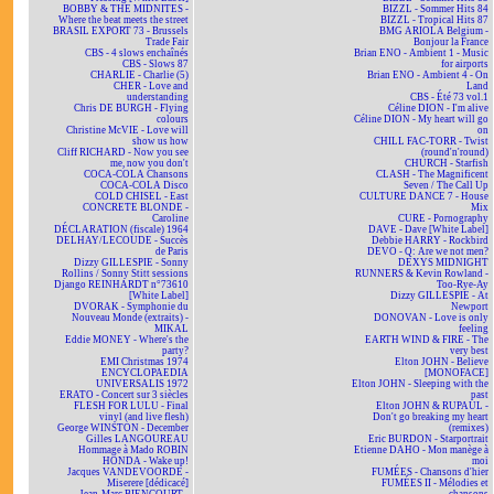
BOBBY & THE MIDNITES -
BIZZL - Sommer Hits 84
Where the beat meets the street
BIZZL - Tropical Hits 87
BRASIL EXPORT 73 - Brussels
BMG ARIOLA Belgium -
Trade Fair
Bonjour la France
CBS - 4 slows enchaînés
Brian ENO - Ambient 1 - Music
CBS - Slows 87
for airports
CHARLIE - Charlie (5)
Brian ENO - Ambient 4 - On
CHER - Love and
Land
understanding
CBS - Été 73 vol.1
Chris DE BURGH - Flying
Céline DION - I'm alive
colours
Céline DION - My heart will go
Christine McVIE - Love will
on
show us how
CHILL FAC-TORR - Twist
Cliff RICHARD - Now you see
(round'n'round)
me, now you don't
CHURCH - Starfish
COCA-COLA Chansons
CLASH - The Magnificent
COCA-COLA Disco
Seven / The Call Up
COLD CHISEL - East
CULTURE DANCE 7 - House
CONCRETE BLONDE -
Mix
Caroline
CURE - Pornography
DÉCLARATION (fiscale) 1964
DAVE - Dave [White Label]
DELHAY/LECOUDE - Succès
Debbie HARRY - Rockbird
de Paris
DEVO - Q: Are we not men?
Dizzy GILLESPIE - Sonny
DEXYS MIDNIGHT
Rollins / Sonny Stitt sessions
RUNNERS & Kevin Rowland -
Django REINHARDT n°73610
Too-Rye-Ay
[White Label]
Dizzy GILLESPIE - At
DVORAK - Symphonie du
Newport
Nouveau Monde (extraits) -
DONOVAN - Love is only
MIKAL
feeling
Eddie MONEY - Where's the
EARTH WIND & FIRE - The
party?
very best
EMI Christmas 1974
Elton JOHN - Believe
ENCYCLOPAEDIA
[MONOFACE]
UNIVERSALIS 1972
Elton JOHN - Sleeping with the
ERATO - Concert sur 3 siècles
past
FLESH FOR LULU - Final
Elton JOHN & RUPAUL -
vinyl (and live flesh)
Don't go breaking my heart
George WINSTON - December
(remixes)
Gilles LANGOUREAU
Eric BURDON - Starportrait
Hommage à Mado ROBIN
Etienne DAHO - Mon manège à
HONDA - Wake up!
moi
Jacques VANDEVOORDE -
FUMÉES - Chansons d'hier
Miserere [dédicacé]
FUMÉES II - Mélodies et