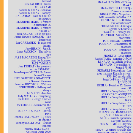
Bernard
Michael JACKSON - HIStory
Irène JACOB lit Haruki
Book 1
MURAKAMI
Michel HOUELLEBECQ -
Isabelle BOULAY - Sans toi
Présence humaine
Isabelle BOULAY + Johnny
NINJA TUNE - Ninjaskinz
HALLYDAY - Tout au bout de
NRJ - cassette PASSOA n° 1
nos peines
OUTILS WOLF - Bulletin
ISLAND/REMARK - Treasure
d'information n°1
2 printemps 96
PHONOSCOPE - Cantique
ISLAND/REMARK - Treasure
(grotte de Lourdes)
4 hiver 97
PLACEBO - Protège-moi
Jack RADICS - It's in her kiss
POLYDOR - Sous le soleil
James Newton HOWARD - The
exactement
Interpreter
PORTISHEAD - Dummy
Jan GARBAREK - In praise of
POULAIN - Les animaux en
dreams
chansons
Jane BIRKIN - Jane B.
POULAIN - Rythmes et
Janet JACKSON - The velvet
chansons
rope
PROJET X - Love reflex
JAZZ MAGAZINE Tant qu'il y
Rachid TAHA - sampler Olé Olé
aura des hommes
RENAUD - À la Belle de Mai
JAZZ Tublieft 3
RENAUD - The meilleur of
Jean FERRAT - Ses premiers
Renaud 75-95
succès 1958-1961
RENAULT Motoculture - Les
Jean-Jacques MILTEAU - Sweet
gros tracteurs Renault arrivent
home Chicago
RFI - 100 ans de radio
JEFF GAUTHIER GOATETTE
Serge Le Péron - LÉAUD
- One and the same
L'UNIQUE
Jennifer HOYSTON + William
SHEILA - Feutrines DJ Spacer
WHITMORE - Hallways of
remix 98
always
SHELL - Compilation n° 1
Jill SCOTT - Golden
GRANDS CLASSIQUES
Jody WATLEY - Everything
SHELL - Compilation n° 2
Joe COCKER - High time we
JAZZ
went
SHELL - Compilation n° 3
Joe COCKER - Summer in the
TUBES
city
SHELL - Compilation n° 4
JOHNNIE & JAZZ - Live in
CHANSONS FRANÇAISES
Paris
SIXUN fête ses 20 ans
Johnny HALLYDAY - 10 titres
SLÉO - Ensemble pour une
de légende
nouvelle aventure
Johnny HALLYDAY - Best of
SON & LUMIÈRE - Hymne
concert
monégasque
Johnny HALLYDAY -
SONY - MiniDisc Test and win
Collector Optic 2000