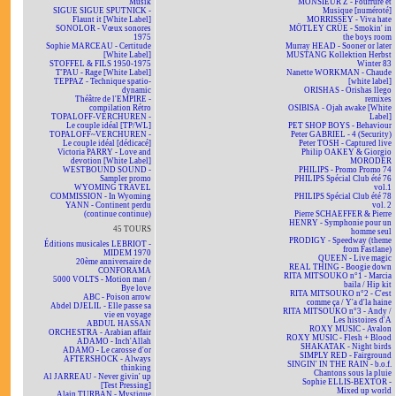
Musik
MONSIEUR Z - Fourrure et
SIGUE SIGUE SPUTNICK -
Musique [numéroté]
Flaunt it [White Label]
MORRISSEY - Viva hate
SONOLOR - Vœux sonores
MÖTLEY CRÜE - Smokin' in
1975
the boys room
Sophie MARCEAU - Certitude
Murray HEAD - Sooner or later
[White Label]
MUSTANG Kollektion Herbst
STOFFEL & FILS 1950-1975
Winter 83
T'PAU - Rage [White Label]
Nanette WORKMAN - Chaude
TEPPAZ - Technique spatio-
[white label]
dynamic
ORISHAS - Orishas llego
Théâtre de l'EMPIRE -
remixes
compilation Rétro
OSIBISA - Ojah awake [White
TOPALOFF-VERCHUREN -
Label]
Le couple idéal [TP/WL]
PET SHOP BOYS - Behaviour
TOPALOFF~VERCHUREN -
Peter GABRIEL - 4 (Security)
Le couple idéal [dédicacé]
Peter TOSH - Captured live
Victoria PARRY - Love and
Philip OAKEY & Giorgio
devotion [White Label]
MORODER
WESTBOUND SOUND -
PHILIPS - Promo Promo 74
Sampler promo
PHILIPS Spécial Club été 76
WYOMING TRAVEL
vol.1
COMMISSION - In Wyoming
PHILIPS Spécial Club été 78
YANN - Continent perdu
vol. 2
(continue continue)
Pierre SCHAEFFER & Pierre
HENRY - Symphonie pour un
45 TOURS
homme seul
PRODIGY - Speedway (theme
Éditions musicales LEBRIOT -
from Fastlane)
MIDEM 1970
QUEEN - Live magic
20ème anniversaire de
REAL THING - Boogie down
CONFORAMA
RITA MITSOUKO n°1 - Marcia
5000 VOLTS - Motion man /
baila / Hip kit
Bye love
RITA MITSOUKO n°2 - C'est
ABC - Poison arrow
comme ça / Y'a d'la haine
Abdel DJELIL - Elle passe sa
RITA MITSOUKO n°3 - Andy /
vie en voyage
Les histoires d'A
ABDUL HASSAN
ROXY MUSIC - Avalon
ORCHESTRA - Arabian affair
ROXY MUSIC - Flesh + Blood
ADAMO - Inch'Allah
SHAKATAK - Night birds
ADAMO - Le carosse d'or
SIMPLY RED - Fairground
AFTERSHOCK - Always
SINGIN' IN THE RAIN - b.o.f.
thinking
Chantons sous la pluie
Al JARREAU - Never givin' up
Sophie ELLIS-BEXTOR -
[Test Pressing]
Mixed up world
Alain TURBAN - Mystique