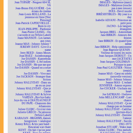
Jean TOPART - Peugeot 604 SL
IMAGES - Maîtresse (maxi)
V6
IMAGES - Maîtresse (touche
Jean-Bruno FALGUIÈRE - Les
pas à mes tresses)
écrans de cinéma
INXS - Devil inside
Jean-Louis ROLLAND - La
IRRÉSISTIBLES - My year is a
jeunesse est finie [Test
day
Pressing]
Isabelle ADJANI - Princesse au
Jean-Patrick CAPDEVIELLE -
petit pois
Born to cry
JACNO - Les langues
JEAN-PHILIPPE - Pardonne
étrangères
Jean-Pierre CASSEL - On
Jacques BREL - Amsterdam
s'accorde et on [White Label]
Jane BIRKIN - Amours des
Jeane MANSON - Les larmes
feintes
aux yeux
Jane BIRKIN - Et quand bien
Jeanne MAS - Johnny Johnny ²
même
JEREMY DAYS - Give it a
Jane BIRKIN - Help camionneur
name
Jean-Baptiste QUENIN -
Jerry REED - Amos Moses
Veilleur de toutes les nuits
Joan BAEZ - Asimbonanga
Jean-Jacques DEBOUT - Un
Joe DASSIN - Kanterbräu
mot [ACÉTATE]
Joe DASSIN - L'été indien
Jean-Jacques GOLDMAN -
Joe DASSIN - Me que me que
Puisque tu pars
Joe DASSIN - Quand on a seize
Jean-Paul GAULTIER - Noisy
ans
(remix)
Joe DASSIN - Vive moi
Jeanne MAS - Cœur en stéréo
Joe JACKSON - Stranger than
(nouvelle version)
fiction
Jeanne MAS - Johnny Johnny
Johnny HALLYDAY - Dans un
Jeanne MAS - L'enfant
an ou un jour
JENNIFER - Amour express
Johnny HALLYDAY - Que je
Joe COCKER - Unchain my
t'aime
heart
Johnny HALLYDAY & Sylvie
Joe SATRIANI - I believe
VARTAN - Bye bye baby
John MELLENCAMP - Last
Joye du vin à CHÂTEAUNEUF
chance
DU PAPE - Chansons des
Johnny HALLYDAY - Ça ne
échansons
change pas un homme
Julien CLERC - Ce n'est rien
Johnny HALLYDAY - Cadillac
Juliette GRÉCO - Ta jalousie
(picture-disc)
[White Label]
Johnny HALLYDAY - Derrière
KARAJAN - BRAHMS, danses
l'amour
hongroises + catalogue
Johnny HALLYDAY - Succès
Kenny BALL & his jazz band -
1961-1973
Hawaiian war chant
Jonathan STUART - Wako man
KENT - On fait c'qu'on peut
Julien CLERC - This melody