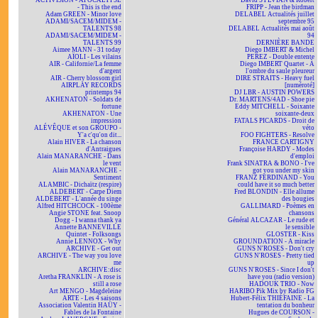
ACTIVISION - APOCALYPSE
David SYLVIAN & Robert
- This is the end
FRIPP - Jean the birdman
Adam GREEN - Minor love
DELABEL Actualités juillet
ADAMI/SACEM/MIDEM -
septembre 95
TALENTS 98
DELABEL Actualités mai août
ADAMI/SACEM/MIDEM -
94
TALENTS 99
DERNIÈRE BANDE
Aimee MANN - 31 today
Diego IMBERT & Michel
AÏOLI - Les vilains
PEREZ - Double entente
AIR - Californie/La femme
Diego IMBERT Quartet - À
d'argent
l'ombre du saule pleureur
AIR - Cherry blossom girl
DIRE STRAITS - Heavy fuel
AIRPLAY RECORDS
[numéroté]
printemps 94
DJ LBR - AUSTIN POWERS
AKHENATON - Soldats de
Dr. MARTENS/4AD - Shoe pie
fortune
Eddy MITCHELL - Soixante
AKHENATON - Une
soixante-deux
impression
FATALS PICARDS - Droit de
ALÉVÊQUE et son GROUPO -
véto
Y'a c'qu'on dit...
FOO FIGHTERS - Resolve
Alain HIVER - La chanson
FRANCE CARTIGNY
d'Antraigues
Françoise HARDY - Modes
Alain MANARANCHE - Dans
d'emploi
le vent
Frank SINATRA & BONO - I've
Alain MANARANCHE -
got you under my skin
Sentiment
FRANZ FERDINAND - You
ALAMBIC - Dichaïtz (respire)
could have it so much better
ALDEBERT - Carpe Diem
Fred BLONDIN - Elle allume
ALDEBERT - L'année du singe
des bougies
Alfred HITCHCOCK - 100ème
GALLIMARD - Poèmes en
Angie STONE feat. Snoop
chansons
Dogg - I wanna thank ya
Général ALCAZAR - Le rude et
Annette BANNEVILLE
le sensible
Quintet - Folksongs
GLOSTER - Kiss
Annie LENNOX - Why
GROUNDATION - A miracle
ARCHIVE - Get out
GUNS N'ROSES - Don't cry
ARCHIVE - The way you love
GUNS N'ROSES - Pretty tied
me
up
ARCHIVE:disc
GUNS N'ROSES - Since I don't
Aretha FRANKLIN - A rose is
have you (radio version)
still a rose
HADOUK TRIO - Now
Art MENGO - Magdeleine
HARIBO Pik Mix by Radio FG
ARTE - Les 4 saisons
Hubert-Félix THIÉFAINE - La
Association Valentin HAÜY -
tentation du bonheur
Fables de la Fontaine
Hugues de COURSON -