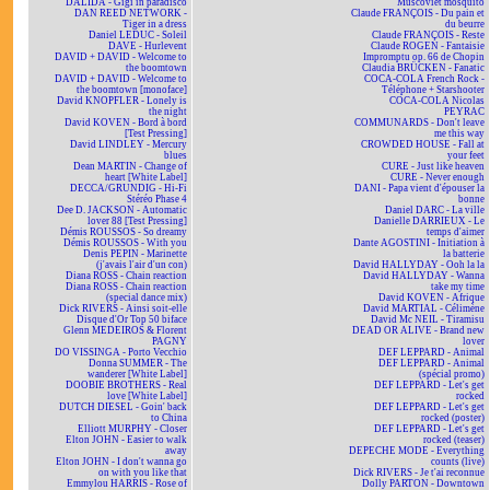
DALIDA - Gigi in paradisco
Muscoviet mosquito
DAN REED NETWORK -
Claude FRANÇOIS - Du pain et
Tiger in a dress
du beurre
Daniel LEDUC - Soleil
Claude FRANÇOIS - Reste
DAVE - Hurlevent
Claude ROGEN - Fantaisie
DAVID + DAVID - Welcome to
Impromptu op. 66 de Chopin
the boomtown
Claudia BRÜCKEN - Fanatic
DAVID + DAVID - Welcome to
COCA-COLA French Rock -
the boomtown [monoface]
Téléphone + Starshooter
David KNOPFLER - Lonely is
COCA-COLA Nicolas
the night
PEYRAC
David KOVEN - Bord à bord
COMMUNARDS - Don't leave
[Test Pressing]
me this way
David LINDLEY - Mercury
CROWDED HOUSE - Fall at
blues
your feet
Dean MARTIN - Change of
CURE - Just like heaven
heart [White Label]
CURE - Never enough
DECCA/GRUNDIG - Hi-Fi
DANI - Papa vient d'épouser la
Stéréo Phase 4
bonne
Dee D. JACKSON - Automatic
Daniel DARC - La ville
lover 88 [Test Pressing]
Danielle DARRIEUX - Le
Démis ROUSSOS - So dreamy
temps d'aimer
Démis ROUSSOS - With you
Dante AGOSTINI - Initiation à
Denis PEPIN - Marinette
la batterie
(j'avais l'air d'un con)
David HALLYDAY - Ooh la la
Diana ROSS - Chain reaction
David HALLYDAY - Wanna
Diana ROSS - Chain reaction
take my time
(special dance mix)
David KOVEN - Afrique
Dick RIVERS - Ainsi soit-elle
David MARTIAL - Célimène
Disque d'Or Top 50 biface
David Mc NEIL - Tiramisu
Glenn MEDEIROS & Florent
DEAD OR ALIVE - Brand new
PAGNY
lover
DO VISSINGA - Porto Vecchio
DEF LEPPARD - Animal
Donna SUMMER - The
DEF LEPPARD - Animal
wanderer [White Label]
(spécial promo)
DOOBIE BROTHERS - Real
DEF LEPPARD - Let's get
love [White Label]
rocked
DUTCH DIESEL - Goin' back
DEF LEPPARD - Let's get
to China
rocked (poster)
Elliott MURPHY - Closer
DEF LEPPARD - Let's get
Elton JOHN - Easier to walk
rocked (teaser)
away
DEPECHE MODE - Everything
Elton JOHN - I don't wanna go
counts (live)
on with you like that
Dick RIVERS - Je t'ai reconnue
Emmylou HARRIS - Rose of
Dolly PARTON - Downtown