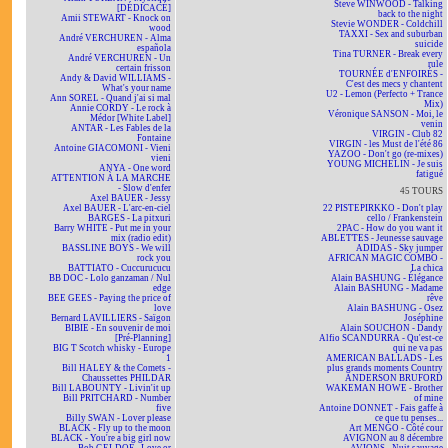
Steve WINWOOD - Talking
[DÉDICACÉ]
back to the night
Amii STEWART - Knock on
Stevie WONDER - Coldchill
wood
TAXXI - Sex and suburban
André VERCHUREN - Alma
suicide
española
Tina TURNER - Break every
André VERCHUREN - Un
rule
certain frisson
TOURNÉE d'ENFOIRÉS -
Andy & David WILLIAMS -
C'est des mecs y chantent
What's your name
U2 - Lemon (Perfecto + Trance
Ann SOREL - Quand j'ai si mal
Mix)
Annie CORDY - Le rock à
Véronique SANSON - Moi, le
Médor [White Label]
venin
ANTAR - Les Fables de la
VIRGIN - Club 82
Fontaine
VIRGIN - les Must de l'été 86
Antoine GIACOMONI - Vieni
YAZOO - Don't go (re-mixes)
vieni
YOUNG MICHELIN - Je suis
ANYA - One word
fatigué
ATTENTION À LA MARCHE
- Slow d'enfer
45 TOURS
Axel BAUER - Jessy
Axel BAUER - L'arc-en-ciel
22 PISTEPIRKKO - Don't play
BARGES - La pitxuri
cello / Frankenstein
Barry WHITE - Put me in your
2PAC - How do you want it
mix (radio edit)
ABLETTES - Jeunesse sauvage
BASSLINE BOYS - We will
ADIDAS - Sky jumper
rock you
AFRICAN MAGIC COMBO -
BATTIATO - Cuccurucucu
La chica
BB DOC - Lolo ganzaman / Nul
Alain BASHUNG - Élégance
edge
Alain BASHUNG - Madame
BEE GEES - Paying the price of
rêve
love
Alain BASHUNG - Osez
Bernard LAVILLIERS - Saïgon
Joséphine
BIBIE - En souvenir de moi
Alain SOUCHON - Dandy
[Pré-Planning]
Alfio SCANDURRA - Qu'est-ce
BIG T Scotch whisky - Europe
qui ne va pas
1
AMERICAN BALLADS - Les
Bill HALEY & the Comets -
plus grands moments Country
Chaussettes PHILDAR
ANDERSON BRUFORD
Bill LABOUNTY - Livin'it up
WAKEMAN HOWE - Brother
Bill PRITCHARD - Number
of mine
five
Antoine DONNET - Fais gaffe à
Billy SWAN - Lover please
ce que tu penses...
BLACK - Fly up to the moon
Art MENGO - Côté cour
BLACK - You're a big girl now
AVIGNON au 8 décembre