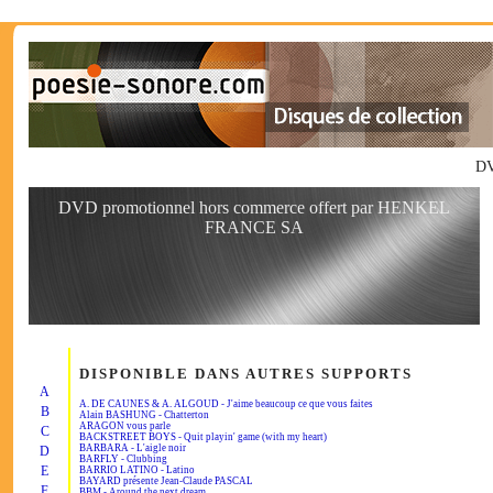
DV
DVD promotionnel hors commerce offert par HENKEL
FRANCE SA
DISPONIBLE DANS AUTRES SUPPORTS
A
A. DE CAUNES & A. ALGOUD - J'aime beaucoup ce que vous faites
B
Alain BASHUNG - Chatterton
ARAGON vous parle
C
BACKSTREET BOYS - Quit playin' game (with my heart)
BARBARA - L'aigle noir
D
BARFLY - Clubbing
E
BARRIO LATINO - Latino
BAYARD présente Jean-Claude PASCAL
F
BBM - Around the next dream