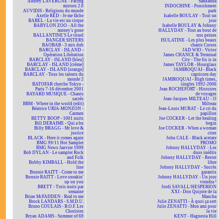
Audrey LAVERGNE - Facing
Sankanda
mirrors 2.0
INDOCHINE - Punishment
AUVIDIS - Religions du monde
park
Axelle RED - Je me fâche
Isabelle BOULAY - Tout un
BABEL - La vie est un cirque
jour
BABYLON ZOO - All the
Isabelle BOULAY & Johnny
money's gone
HALLYDAY - Tout au bout de
BALLANTINE'S Le rituel
nos peines
BANGER SISTERS
ISULATINE - Les plus beaux
BAOBAB - 3 mix dub
chants Corses
BARCLAY - ISLAND -
JAD WIO - Victor
Opération Libération
James CHANCE & Terminal
BARCLAY - ISLAND [bleu]
City - The fix is in
BARCLAY - ISLAND [crème]
James TAYLOR - Hourglass
BARCLAY - ISLAND [orange]
JAMIROQUAI - Black
BARCLAY - Tous les talents du
capricorn day
monde 2
JAMIROQUAI - High times,
BATOFAR cherche Tokyo -
singles 1992-2006
Paris 7-16 décembre 2001
Jean ROCHEFORT - Histoires
BAYARD MUSIQUE - Chants
de voyages
sacrés
Jean-Jacques MILTEAU - JJ
BBM - Where in the world (edit)
Milteau
Béatrice URIA-MONZON -
Jean-Louis MURAT - Le cri du
Carmen
papillon
BETTY BOOP - 1001 nuits
Joe COCKER - Let the healing
Bill DERAIME - Qui a bu
begin
Billy BRAGG - Mr love &
Joe COCKER - When a woman
justice
cries
BLACK - Here it comes again
John CALE - Black acetate
BMG 99/11 Hot Sampler
PROMO
BMG News Janvier 1999
Johnny HALLYDAY - Les
Bob DYLAN - Le sampler Rock
duos inédits
and Folk
Johnny HALLYDAY - Rester
Bobby KIMBALL - Hold the
libre
line
Johnny HALLYDAY - Succès
Bonnie RAITT - Come to me
garantis
Bonnie RAITT - Love sneakin'
Johnny HALLYDAY - Un jour
up on you
viendra ²
BRETT - Trois nuits par
Jordi SAVALL/HESPERION
semaine
XXI - Don Quijote de la
Brian McFADDEN - Real to me
Mancha
Brock LANDARS - S.M.D.U.
Julie ZENATTI - À quoi ça sert
Bruno COULAIS - B.O.F. Les
Julie ZENATTI - Mon ami pour
Choristes
la vie
Bryan ADAMS - Summer of 69
KENT - Hagnesta Hill