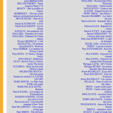
pour Mademoiselle
NIAGARA - Psychotrope [Test
MILLIAT FRÈRES - Super
Pressing]
Surprise Party n° 8
NIAGARA - Tchiki boum
MONTY - Moi je préfère la
NOVECENTO - Come to me
France
O-ZONE - Dragostea din teï
MORRISSEY - The last of the
PÉPIT' SHOW - Aye Pépito !
famous international playboys
Pascale CHAMBRY - Les mots
MOVIE MUSIC - Stars de la
du jour
pub
Patricia KAAS - Kennedy Rose
Natali KAUFMANN - Lover
(remix)
Natali KAUFMANN - Lover
Patricia KAAS - Regarde les
(bleu)
riches
NATALYS - Ses premiers cris
Patrick JUVET - Lady night
NIAGARA - Flammes de l'enfer
Patrick SÉBASTIEN - Tu
NIAGARA - Flammes de l'enfer
t'laisses aller (ma vieille)
(maxi)
Paul-Jean BOROWSKY - L'âge
Nicole CROISILLE - L'été
de diamant
NICOLETTA - Un homme
PEARL JAM - Given to fly
Nina HAGEN - Hold me
PERET - Late mi corazon
Nino FERRER - La Carmencita
Pete TOWNSHEND - Face the
[White Label]
face
Nino ROTA - O Venise, Venaga,
Phil O'KINS - Chasseur de
Venus
charme
NOUCHKAÏ - Différence
Phil O'KINS - Chasseur de
NUTS - Rock'n'Nuts 2, Wooly
charme [Test Pressing]
bully/The letter
Philippe LAVIL - EP 4 Titres
OLYMPICS - Mine exclusively
Philippe RUSSO - En pleine
[White Label]
lumière [Test Pressing]
ORCHESTRE ROUGE -
Pierre BACHELET - Écris-moi
Seconds grate
Pierre BACHELET - Elle est
Parade de variétés LA VACHE
d'ailleurs
QUI RIT
Pierre BACHELET - Les corons
PARIS MATCH - Le Pape Jean
PIGALLE - Dans la salle du
XXIII vous parle
bar-tabac...
PARIS PALACE HOTEL -
PIJON - Cache-cache party
Ramona
PIJON - Cache-cache party
Pascal DANEL - Les neiges du
(remix)
Kilimandjaro
PINK FLOYD - Another brick
PASSION FODDER - I'd sell
in the Wall ²
my soul to God
PORTE MENTAUX - Combat
Patricia KAAS - Une dernière
des races
semaine à New York
POWER ROCK - Saxon & Deep
Paul McCARTNEY - Once upon
Purple
a long ago
PRINCE - Alphabet street
Paul SIMON - The obvious
QUEEN - I want to break free