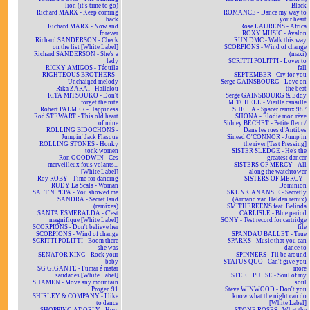
lion (it's time to go)
Black
Richard MARX - Keep coming
ROMANCE - Dance my way to
back
your heart
Richard MARX - Now and
Rose LAURENS - Africa
forever
ROXY MUSIC - Avalon
Richard SANDERSON - Check
RUN DMC - Walk this way
on the list [White Label]
SCORPIONS - Wind of change
Richard SANDERSON - She's a
(maxi)
lady
SCRITTI POLITTI - Lover to
RICKY AMIGOS - Téquila
fall
RIGHTEOUS BROTHERS -
SEPTEMBER - Cry for you
Unchained melody
Serge GAINSBOURG - Love on
Rika ZARAÏ - Hallelou
the beat
RITA MITSOUKO - Don't
Serge GAINSBOURG & Eddy
forget the nite
MITCHELL - Vieille canaille
Robert PALMER - Happiness
SHEILA - Spacer remix 98 ²
Rod STEWART - This old heart
SHONA - Elodie mon rêve
of mine
Sidney BECHET - Petite fleur /
ROLLING BIDOCHONS -
Dans les rues d'Antibes
Jumpin' Jack Flasque
Sinead O'CONNOR - Jump in
ROLLING STONES - Honky
the river [Test Pressing]
tonk women
SISTER SLEDGE - He's the
Ron GOODWIN - Ces
greatest dancer
merveilleux fous volants...
SISTERS OF MERCY - All
[White Label]
along the watchtower
Roy ROBY - Time for dancing
SISTERS OF MERCY -
RUDY La Scala - Woman
Dominion
SALT'N'PEPA - You showed me
SKUNK ANANSIE - Secretly
SANDRA - Secret land
(Armand van Helden remix)
(remixes)
SMITHEREENS feat. Belinda
SANTA ESMERALDA - C'est
CARLISLE - Blue period
magnifique [White Label]
SONY - Test record for cartridge
SCORPIONS - Don't believe her
file
SCORPIONS - Wind of change
SPANDAU BALLET - True
SCRITTI POLITTI - Boom there
SPARKS - Music that you can
she was
dance to
SENATOR KING - Rock your
SPINNERS - I'll be around
baby
STATUS QUO - Can't give you
SG GIGANTE - Fumar é matar
more
saudades [White Label]
STEEL PULSE - Soul of my
SHAMEN - Move any mountain
soul
Progen 91
Steve WINWOOD - Don't you
SHIRLEY & COMPANY - I like
know what the night can do
to dance
[White Label]