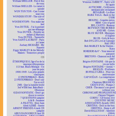
William SHELLER - Fier et fou
Winston JARRETT - Natty will
de vous
fly again
William SHELLER - Le carnet à
AUTECHRE - Cichlisuite
spirale
mechanically reclaimed
WON TON TON - Can I come
BÉNABAR - Le dîner
near you
BABA YAGA - Back in the
WONDER STUFF - The size of
USSR
a cow
BB KING - Grandes mitos
WOODENTOPS - You make me
BBM - City of gold
feel
BEL CANTO - Rumour
Yves DUTEIL - J'ai la guitare
BETWEEN THE BURIED
qui me démange
AND ME - Colors
Yves DUTEIL - Prendre un
BLUE SILVER - Musiques
enfant (à Martine)
d'Algérie
Yves DUTEIL - Tarentelle
BLUR - Girls & boys
Yves SAINT-LAURENT - Paris
Bob DYLAN Live at Carnegie
je t'aime
Hall 1963
Zachary RICHARD - My
Bob MARLEY & the Wailers -
Nanette
Kaya
Ziggy MARLEY & the Melody
BORDERS & 6° - Your musical
Makers - Tomorrow people
passport
BRETONS - Chanson rock été
CD
2007
ÉTHIOPIQUES L'âge d'or de la
Brigitte FONTAINE - Ah que la
musique éthiopienne
vie est belle
113 feat. Black Rénégat - Un
Brigitte FONTAINE + Areski +
jour de paix
HIGELIN - D'ailleurs
1900-1949 - Les plus grands
BUFFALO GRILL - Pour ton
classiques
anniversaire
22 PISTEPIRKKO - Birdy
CAP OCÉAN - La compilation
22 PISTEPIRKKO - Don't say
océane
I'm so evil
Chantons BRASSENS
2MS - Que la lumière brille
CHATS D'OC - Pompe 2
3rd WISH feat. BabyBash -
CHER - The music's no good
Obsesion
without you
65DAYSOFSTATIC - Don't go
CHRONICART/PEOPLESOUN
down to sorrow
- Chronic'Organic
7 QUESTIONS sampler
CORNU - CD bonus live
A & B - Suzanne
COUNTRY MUSIC
A FILETTA - Don Juan
ASSOCIATION Awards 1993
Abed AZRIÉ - Suerte
CRISTINA - Doll in the box
ABSENT FRIENDS 4 track CD
CRISTINA - Sleep it off
sampler
David HALLYDAY - Satellite
ABUS DANGEREUX face 39
(2004)