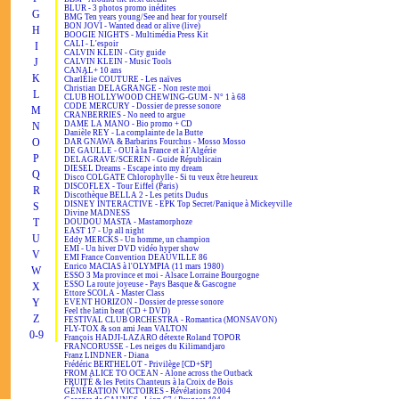
BLUR - 3 photos promo inédites
G
BMG Ten years young/See and hear for yourself
BON JOVI - Wanted dead or alive (live)
H
BOOGIE NIGHTS - Multimédia Press Kit
CALI - L'espoir
I
CALVIN KLEIN - City guide
J
CALVIN KLEIN - Music Tools
CANAL+ 10 ans
K
CharlÉlie COUTURE - Les naïves
Christian DELAGRANGE - Non reste moi
L
CLUB HOLLYWOOD CHEWING-GUM - N° 1 à 68
CODE MERCURY - Dossier de presse sonore
M
CRANBERRIES - No need to argue
DAME LA MANO - Bio promo + CD
N
Danièle REY - La complainte de la Butte
O
DAR GNAWA & Barbarins Fourchus - Mosso Mosso
DE GAULLE - OUI à la France et à l'Algérie
P
DELAGRAVE/SCEREN - Guide Républicain
DIESEL Dreams - Escape into my dream
Q
Disco COLGATE Chlorophylle - Si tu veux être heureux
DISCOFLEX - Tour Eiffel (Paris)
R
Discothèque BELLA 2 - Les petits Dudus
DISNEY INTERACTIVE - EPK Top Secret/Panique à Mickeyville
S
Divine MADNESS
T
DOUDOU MASTA - Mastamorphoze
EAST 17 - Up all night
U
Eddy MERCKS - Un homme, un champion
EMI - Un hiver DVD vidéo hyper show
V
EMI France Convention DEAUVILLE 86
Enrico MACIAS à l'OLYMPIA (11 mars 1980)
W
ESSO 3 Ma province et moi - Alsace Lorraine Bourgogne
ESSO La route joyeuse - Pays Basque & Gascogne
X
Ettore SCOLA - Master Class
Y
EVENT HORIZON - Dossier de presse sonore
Feel the latin beat (CD + DVD)
Z
FESTIVAL CLUB ORCHESTRA - Romantica (MONSAVON)
FLY-TOX & son ami Jean VALTON
0-9
François HADJI-LAZARO détexte Roland TOPOR
FRANCORUSSE - Les neiges du Kilimandjaro
Franz LINDNER - Diana
Frédéric BERTHELOT - Privilège [CD+SP]
FROM ALICE TO OCEAN - Alone across the Outback
FRUITÉ & les Petits Chanteurs à la Croix de Bois
GÉNÉRATION VICTOIRES - Révélations 2004