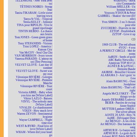
TÉLÉPHONE - New York avec
WARNING - Rock
toi
city/Commando
TÉTINES NOIRES - Streap
William SHELLER - Un
Teac
homme heureux
Tanita TIKARAM - Little sister
Youssou N'DOUR & Peter
leaving town
GABRIEL - Shakin' the tree (DJ
Tanya St VAL - Tropical
edit)
Teresa KELLY - Johnnie
Yves SIMON - 2 ou 3 choses
TINA pour RIPOLIN - Vive le
pour elle
grand ripolinage
ZUCCHERO - Diavolo in me
TINTIN HEBDO - La chasse
ZZTOP - Doubleback
aux bruits
ZZTOP - Give it up
Tom JONES - Green green grass
CD
of home
Tony STEFANIDIS - Visions
1969 CLUB - The red album
Trini LOPEZ - America /
4YOU - 4 you
Kansas City
A PERFECT CIRCLE - Mer de
Van McCOY - Soul Cha Cha
noms
VAN MORRISON - Ivory tower
AaRON - Seeds of gold
Vanessa PARADIS - L'amour en
ABC Radio Networks -
soi [Test Pressing]
American TOP 40 # 51
VELVET GLOVE - Last day of
AGNÈS B. & la FNAC -
summer
Dernière Bande
VELVET GLOVE - Sweet was
AKIRISE - Brouiller l'écoute
my rose
ALABAMA 3 - Ain't goin' to
Véronique RIVIÈRE - Georges
Goa
Véronique RIVIÈRE - Première
Alain BASHUNG - Osez
Manche
Joséphine
Véronique RIVIÈRE - Tout
Alain BASHUNG - That's all
court
right
Victoria ABRIL - Baby when
Angela McCLUSKEY - The
you kiss me [White Label]
things we do
Viktor LAZLO - Baisers
Angelo DEBARRE/Ludovic
VINYL - The nobody men
BEIER - Paroles de swing
[White Label]
Anne-Sophie
VIVALDI - Le chardonneret
MUTTER/Lambert ORKIS -
VIXEN - How much love
The silver album
Warren ZEVON - Sentimental
AOSTE 20 ANS - Hits 76
hygiene
AqME - Dévisager Dieu
Wayne CAMPBELL - Night
Art MENGO - À tes côtés
time rose
Art MENGO - Des bateaux de
WEST & BYRD - Final kiss of
sang
love [White Label]
ARTHUR H - Le baron noir
WHAM - Where did your heart
ARTHUR H - Le goût du H
go
Ashanti ROY Pablo MOSES