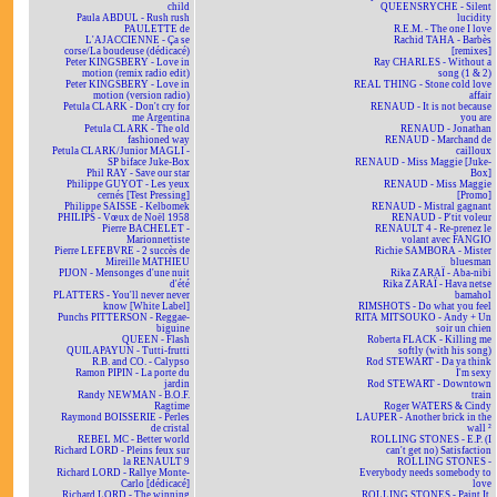
child
QUEENSRYCHE - Silent
Paula ABDUL - Rush rush
lucidity
PAULETTE de
R.E.M. - The one I love
L'AJACCIENNE - Ça se
Rachid TAHA - Barbès
corse/La boudeuse (dédicacé)
[remixes]
Peter KINGSBERY - Love in
Ray CHARLES - Without a
motion (remix radio edit)
song (1 & 2)
Peter KINGSBERY - Love in
REAL THING - Stone cold love
motion (version radio)
affair
Petula CLARK - Don't cry for
RENAUD - It is not because
me Argentina
you are
Petula CLARK - The old
RENAUD - Jonathan
fashioned way
RENAUD - Marchand de
Petula CLARK/Junior MAGLI -
cailloux
SP biface Juke-Box
RENAUD - Miss Maggie [Juke-
Phil RAY - Save our star
Box]
Philippe GUYOT - Les yeux
RENAUD - Miss Maggie
cernés [Test Pressing]
[Promo]
Philippe SAISSE - Kelbomek
RENAUD - Mistral gagnant
PHILIPS - Vœux de Noël 1958
RENAUD - P'tit voleur
Pierre BACHELET -
RENAULT 4 - Re-prenez le
Marionnettiste
volant avec FANGIO
Pierre LEFEBVRE - 2 succès de
Richie SAMBORA - Mister
Mireille MATHIEU
bluesman
PIJON - Mensonges d'une nuit
Rika ZARAÏ - Aba-nibi
d'été
Rika ZARAÏ - Hava netse
PLATTERS - You'll never never
bamahol
know [White Label]
RIMSHOTS - Do what you feel
Punchs PITTERSON - Reggae-
RITA MITSOUKO - Andy + Un
biguine
soir un chien
QUEEN - Flash
Roberta FLACK - Killing me
QUILAPAYUN - Tutti-frutti
softly (with his song)
R.B. and CO. - Calypso
Rod STEWART - Da ya think
Ramon PIPIN - La porte du
I'm sexy
jardin
Rod STEWART - Downtown
Randy NEWMAN - B.O.F.
train
Ragtime
Roger WATERS & Cindy
Raymond BOISSERIE - Perles
LAUPER - Another brick in the
de cristal
wall ²
REBEL MC - Better world
ROLLING STONES - E.P. (I
Richard LORD - Pleins feux sur
can't get no) Satisfaction
la RENAULT 9
ROLLING STONES -
Richard LORD - Rallye Monte-
Everybody needs somebody to
Carlo [dédicacé]
love
Richard LORD - The winning
ROLLING STONES - Paint It,