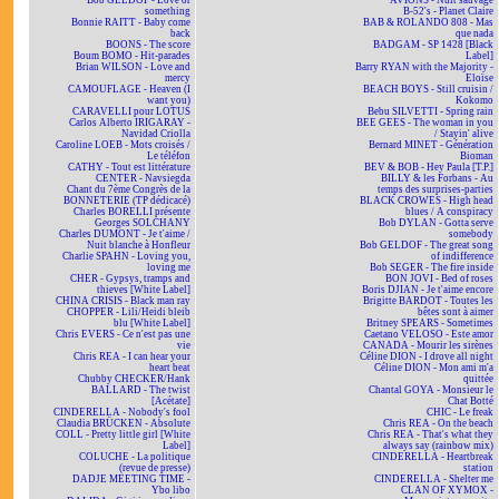
Bob GELDOF - Love or
AVIONS - Nuit sauvage
something
B-52's - Planet Claire
Bonnie RAITT - Baby come
BAB & ROLANDO 808 - Mas
back
que nada
BOONS - The score
BADGAM - SP 1428 [Black
Boum BOMO - Hit-parades
Label]
Brian WILSON - Love and
Barry RYAN with the Majority -
mercy
Eloïse
CAMOUFLAGE - Heaven (I
BEACH BOYS - Still cruisin /
want you)
Kokomo
CARAVELLI pour LOTUS
Bebu SILVETTI - Spring rain
Carlos Alberto IRIGARAY -
BEE GEES - The woman in you
Navidad Criolla
/ Stayin' alive
Caroline LOEB - Mots croisés /
Bernard MINET - Génération
Le téléfon
Bioman
CATHY - Tout est littérature
BEV & BOB - Hey Paula [T.P.]
CENTER - Navsiegda
BILLY & les Forbans - Au
Chant du 7ème Congrès de la
temps des surprises-parties
BONNETERIE (TP dédicacé)
BLACK CROWES - High head
Charles BORELLI présente
blues / A conspiracy
Georges SOLCHANY
Bob DYLAN - Gotta serve
Charles DUMONT - Je t'aime /
somebody
Nuit blanche à Honfleur
Bob GELDOF - The great song
Charlie SPAHN - Loving you,
of indifference
loving me
Bob SEGER - The fire inside
CHER - Gypsys, tramps and
BON JOVI - Bed of roses
thieves [White Label]
Boris DJIAN - Je t'aime encore
CHINA CRISIS - Black man ray
Brigitte BARDOT - Toutes les
CHOPPER - Lili/Heidi bleib
bêtes sont à aimer
blu [White Label]
Britney SPEARS - Sometimes
Chris EVERS - Ce n'est pas une
Caetano VELOSO - Este amor
vie
CANADA - Mourir les sirènes
Chris REA - I can hear your
Céline DION - I drove all night
heart beat
Céline DION - Mon ami m'a
Chubby CHECKER/Hank
quittée
BALLARD - The twist
Chantal GOYA - Monsieur le
[Acétate]
Chat Botté
CINDERELLA - Nobody's fool
CHIC - Le freak
Claudia BRÜCKEN - Absolute
Chris REA - On the beach
COLL - Pretty little girl [White
Chris REA - That's what they
Label]
always say (rainbow mix)
COLUCHE - La politique
CINDERELLA - Heartbreak
(revue de presse)
station
DADJE MEETING TIME -
CINDERELLA - Shelter me
Ybo libo
CLAN OF XYMOX -