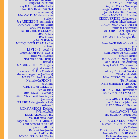
Jean-Marc BIENCOURT -
chansons
Jingles d'imitations
GAMINE - Dream boy
Jimmy HALL - Cadillac tracks
Gary NUMAN - New anger
Joe DASSIN - CBS 66343
George HARRISON - 33 & 1/3
(Radio France)
[White Label/Test Pressing]
John CALE - Music for a new
George MICHAEL - Amazing
society
GROOVERIDER - Rainbows of
Jon ANDERSON - Animation
colour (MAW remixes)
KROKUS - Hardware [White
HAPPY MONDAYS - Pills 'n'
Label/Test Pressing]
thrills and bellyaches
la TRIBUNE de GENÈVE
Ian DURY - Lord Upminster
LBS - Action
JAM - The gift
LBS - Aurum
JAMIROQUAI - Sampler Best
Le MONDE de la
of
MUSIQUE/TÉLÉRAMA - Les
Janet JACKSON - Got 'til it's
copieurs
gone
LEVEL 42 - Level 42
Jean SCHULTHEIS -
Lionel HAMPTON - Jazz in
Confidence pour confidence
jazz [White Label]
(remixes house)
Madleen KANE - Rough
Joe JACKSON - Stepping out
diamond
John HIATT - Slow turning
MAGNUM BONUM - Gigolo
Johnny CASH - Water from the
(english version)
wells of home
Maurice BITTER - Chants et
Johnny CLEGG & Savuka -
danses d'Argentine [dédicacé]
Third world child
MAXELL - Rock Sampler
Julien CLERC - This melody
Nathalie CARDONE -
[Test Pressing]
Populaire
Katia & Marielle LABEQUE -
O.P.R. MONTPELLIER -
Gershwin
Berlioz 1988
KILLING JOKE - Revelations
Ofra HAZA - Love song
les ENFANTS du MISTRAL
Patti FLYNN - With love to you
volume 2
[dédicacé]
Louis ARMSTRONG plays
POLYDOR - les géants de l'été
W.C. HANDY [dédicacé]
volume 2
MADONNA - Hollywood
RICKY AMIGOS - Delirios
(remixes)
[White Label]
Marc LAVOINE - Paris
ROCK AROUND THE
MC SOLAAR - Bouge de là
WORLD radio show
(remix)
Roger BOURDIN - TIMING 8,
MECHAGODZILLA - Planet X
Confidences d'un flûtiste
Michael JACKSON - Michael
Roger VERMEER -
Vs Michael
Rumba/Cha-cha-cha
MINK DEVILLE - Sportin' life
SAD CAFÉ - Olé
Modeste MOUSSORGSKY -
SCHÖLLER - In Schöller ist
Tableaux d'une exposition