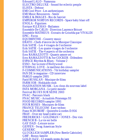
Edouard LALO - Namouna
ELECTRO DELUXE - Sound for eclectic people
ELISTA - Debout
EMI Cool Price - Les authentiques
EMI Music Ressources - Smile
EMILE & IMAGES - Rio de Janvier
EMPEROR NORTON RECORDS - Space baby blast off
ENOLA - Figurines
Enrique IGLESIAS - Bailamos
Ensemble De CÆLIS - Direction Laurence Brisset
Ensemble MATHEUS - Extraits de Griselda par VIVALDI
EPIC - Focus
EQUIMINTHE - Country music
ERATO - Chefs d'œuvre de la Musique Classique
Erik SATIE - Les 4 visages de l'orchestre
Erik SATIE - Les quatre visages de l'orchestre
Erik SATIE - The 4 aspects of the orchestra
Eros RAMAZZOTTI - Quanto amore sei
Eros RAMAZZOTTI & Joe COCKER - Difendero
ESPACE Rhythm & Blues - Volume 2
ESSO - Sur la route d'Hollywood
ETERNAL LOVE - le meilleur des slows
F-COMMUNICATIONS - 7th birthday sampler
FAN DE le magazine - CD interview
FARGO sampler 2005
Farid RUSSLAN - Musique de films
FARM JOB - Hokkaïdo rush
FASZINATION MUSIK - Les clous du nouveau label
FATA MORGANA - Le petit monde
Festival BLUES SUR SEINE 2003
FNAC - Parcours black
FNAC MUSIC - Actualités Printemps 93
FOOD RECORDS sampler 1991
FOUR ROSES - Musiques de films
FRANCE TELECOM - Easy techno
Franz SCHUBERT - Quintette à cordes D.956
FRAY - Over my head (cable car)
FREDERICKS + GOLDMAN + JONES - Des vies
FRENCH B - La vie est belle
GAY DAD - Leisure noise
GEFFEN - Swag American Style
GENERIC
GLÜCKLICH SAMPLER (New Beetle Cabriolet)
GMF - Bonus famille
GOLD JAZZ - 12 grands noms du jazz