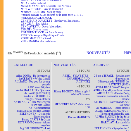
Wasis DIOP - The lord of the feather
WEA - Faites du bruit
Weird Al YANKOVIC - Smells like Nirvana
WET WET WET - Love is all around
Whitney HOUSTON - Step by step
Yannick NOAH & Les enfants de la Terre avec VITTEL
YOKOHAMA ZEN ROCK
ZEHETMAIR QUARTETT - Beethoven, Bruckner...
ZEN ZILA - Tata Aïcha
ZEND AVESTA - One of these days
ZHANÉ - Groove thang
ZIM POUM PLOCK - A fleur de sang
ZINZINS - sampler République Zinzin
ZOUK MACHINE - Kréol
ZURRIBANDA - La mala hora
2014/2026
ici
NOUVEAUTÉS
PRE
©b
Re℗roduction interdite (
)
CATALOGUE
NOUVEAUTÉS
ARCHIVES
33 TOURS
33 TOURS
33 TOURS
Alice DONA - De la tendresse
ABBÉ J. SYLVESTRE -
25 ans d'ISRAËL - Renaissance
[ACÉTATE + White Label]
CHAMBORIGAUD
d'une nation
ALLIANZ - Top pop for young
[ACÉTATE]
33ème gala de l'UNION des
people
ARTISTES (1963)
45 TOURS
AMC feiert 20 jahre
4TH & BROADWAY Sampler
André MALRAUX - Discours
ABBA - Lay all your love on me
Sidney BECHET - Silent night /
de mai 68 [ACÉTATE]
AIR FRANCE - Escale-Party,
White Christmas
André VERCHUREN -
vacances dansantes autour du
Tangos/Pasos-Dobles
monde
CD
Art BLAKEY - Jazz Messengers
AIR INTER - Notre monde c'est
MERCEDES BENZ - Mercedes
70 [White Label]
la France
190
AZ - Compilations
Al MARTINO - Torero (maxi)
85150/85151 [White Labels]
ALAN PARSONS PROJECT -
AUTRES SUPPORTS
BEETHOVEN - Disque de
The turn of a friendly card
démonstration
ALPHA BLONDY & the Solar
Divine MADNESS
Benny CARTER & Oscar
System - Révolution
PETERSON Quartet - Alone
BARCLAY - Le son de la
together
rumeur
Big Bill BROONZY - Last
BEETHOVEN - Symphonies 1