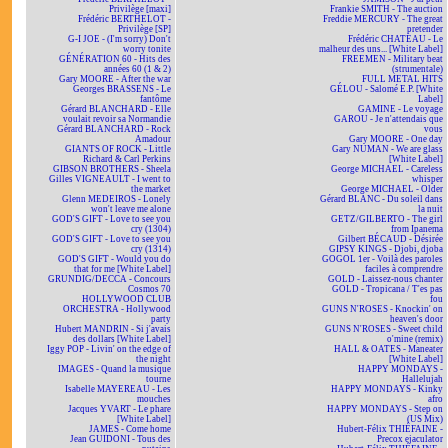
Privilège [maxi]
Frankie SMITH - The auction
Frédéric BERTHELOT -
Freddie MERCURY - The great
Privilège [SP]
pretender
G-I JOE - (I'm sorry) Don't
Frédéric CHATEAU - Le
worry tonite
malheur des uns... [White Label]
GÉNÉRATION 60 - Hits des
FREEMEN - Military beat
années 60 (1 & 2)
(strumentale)
Gary MOORE - After the war
FULL METAL HITS
Georges BRASSENS - Le
GÉLOU - Salomé E.P. [White
fantôme
Label]
Gérard BLANCHARD - Elle
GAMINE - Le voyage
voulait revoir sa Normandie
GAROU - Je n'attendais que
Gérard BLANCHARD - Rock
vous
Amadour
Gary MOORE - One day
GIANTS OF ROCK - Little
Gary NUMAN - We are glass
Richard & Carl Perkins
[White Label]
GIBSON BROTHERS - Sheela
George MICHAEL - Careless
Gilles VIGNEAULT - I went to
whisper
the market
George MICHAEL - Older
Glenn MEDEIROS - Lonely
Gérard BLANC - Du soleil dans
won't leave me alone
la nuit
GOD'S GIFT - Love to see you
GETZ/GILBERTO - The girl
cry (1304)
from Ipanema
GOD'S GIFT - Love to see you
Gilbert BÉCAUD - Désirée
cry (1314)
GIPSY KINGS - Djobi, djoba
GOD'S GIFT - Would you do
GOGOL 1er - Voilà des paroles
that for me [White Label]
faciles à comprendre
GRUNDIG/DECCA - Concours
GOLD - Laissez-nous chanter
Cosmos 70
GOLD - Tropicana / T'es pas
HOLLYWOOD CLUB
fou
ORCHESTRA - Hollywood
GUNS N'ROSES - Knockin' on
party
heaven's door
Hubert MANDRIN - Si j'avais
GUNS N'ROSES - Sweet child
des dollars [White Label]
o'mine (remix)
Iggy POP - Livin' on the edge of
HALL & OATES - Maneater
the night
[White Label]
IMAGES - Quand la musique
HAPPY MONDAYS -
tourne
Hallelujah
Isabelle MAYEREAU - Les
HAPPY MONDAYS - Kinky
mouches
afro
Jacques YVART - Le phare
HAPPY MONDAYS - Step on
[White Label]
(US Mix)
JAMES - Come home
Hubert-Félix THIÉFAINE -
Jean GUIDONI - Tous des
Precox ejaculator