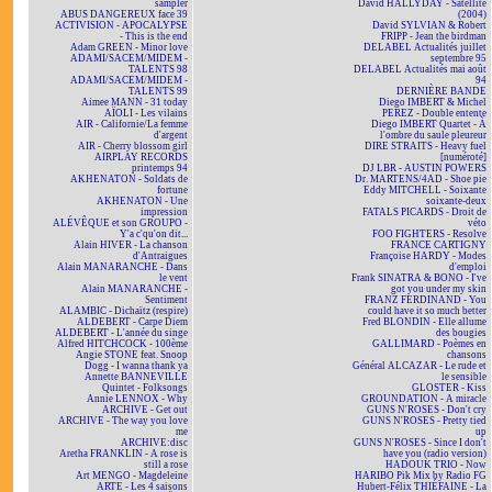
sampler
David HALLYDAY - Satellite
ABUS DANGEREUX face 39
(2004)
ACTIVISION - APOCALYPSE
David SYLVIAN & Robert
- This is the end
FRIPP - Jean the birdman
Adam GREEN - Minor love
DELABEL Actualités juillet
ADAMI/SACEM/MIDEM -
septembre 95
TALENTS 98
DELABEL Actualités mai août
ADAMI/SACEM/MIDEM -
94
TALENTS 99
DERNIÈRE BANDE
Aimee MANN - 31 today
Diego IMBERT & Michel
AÏOLI - Les vilains
PEREZ - Double entente
AIR - Californie/La femme
Diego IMBERT Quartet - À
d'argent
l'ombre du saule pleureur
AIR - Cherry blossom girl
DIRE STRAITS - Heavy fuel
AIRPLAY RECORDS
[numéroté]
printemps 94
DJ LBR - AUSTIN POWERS
AKHENATON - Soldats de
Dr. MARTENS/4AD - Shoe pie
fortune
Eddy MITCHELL - Soixante
AKHENATON - Une
soixante-deux
impression
FATALS PICARDS - Droit de
ALÉVÊQUE et son GROUPO -
véto
Y'a c'qu'on dit...
FOO FIGHTERS - Resolve
Alain HIVER - La chanson
FRANCE CARTIGNY
d'Antraigues
Françoise HARDY - Modes
Alain MANARANCHE - Dans
d'emploi
le vent
Frank SINATRA & BONO - I've
Alain MANARANCHE -
got you under my skin
Sentiment
FRANZ FERDINAND - You
ALAMBIC - Dichaïtz (respire)
could have it so much better
ALDEBERT - Carpe Diem
Fred BLONDIN - Elle allume
ALDEBERT - L'année du singe
des bougies
Alfred HITCHCOCK - 100ème
GALLIMARD - Poèmes en
Angie STONE feat. Snoop
chansons
Dogg - I wanna thank ya
Général ALCAZAR - Le rude et
Annette BANNEVILLE
le sensible
Quintet - Folksongs
GLOSTER - Kiss
Annie LENNOX - Why
GROUNDATION - A miracle
ARCHIVE - Get out
GUNS N'ROSES - Don't cry
ARCHIVE - The way you love
GUNS N'ROSES - Pretty tied
me
up
ARCHIVE:disc
GUNS N'ROSES - Since I don't
Aretha FRANKLIN - A rose is
have you (radio version)
still a rose
HADOUK TRIO - Now
Art MENGO - Magdeleine
HARIBO Pik Mix by Radio FG
ARTE - Les 4 saisons
Hubert-Félix THIÉFAINE - La