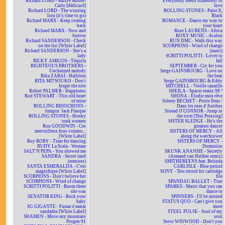
Richard LORD - Rallye Monte-
Everybody needs somebody to
Carlo [dédicacé]
love
Richard LORD - The winning
ROLLING STONES - Paint It,
lion (it's time to go)
Black
Richard MARX - Keep coming
ROMANCE - Dance my way to
back
your heart
Richard MARX - Now and
Rose LAURENS - Africa
forever
ROXY MUSIC - Avalon
Richard SANDERSON - Check
RUN DMC - Walk this way
on the list [White Label]
SCORPIONS - Wind of change
Richard SANDERSON - She's a
(maxi)
lady
SCRITTI POLITTI - Lover to
RICKY AMIGOS - Téquila
fall
RIGHTEOUS BROTHERS -
SEPTEMBER - Cry for you
Unchained melody
Serge GAINSBOURG - Love on
Rika ZARAÏ - Hallelou
the beat
RITA MITSOUKO - Don't
Serge GAINSBOURG & Eddy
forget the nite
MITCHELL - Vieille canaille
Robert PALMER - Happiness
SHEILA - Spacer remix 98 ²
Rod STEWART - This old heart
SHONA - Elodie mon rêve
of mine
Sidney BECHET - Petite fleur /
ROLLING BIDOCHONS -
Dans les rues d'Antibes
Jumpin' Jack Flasque
Sinead O'CONNOR - Jump in
ROLLING STONES - Honky
the river [Test Pressing]
tonk women
SISTER SLEDGE - He's the
Ron GOODWIN - Ces
greatest dancer
merveilleux fous volants...
SISTERS OF MERCY - All
[White Label]
along the watchtower
Roy ROBY - Time for dancing
SISTERS OF MERCY -
RUDY La Scala - Woman
Dominion
SALT'N'PEPA - You showed me
SKUNK ANANSIE - Secretly
SANDRA - Secret land
(Armand van Helden remix)
(remixes)
SMITHEREENS feat. Belinda
SANTA ESMERALDA - C'est
CARLISLE - Blue period
magnifique [White Label]
SONY - Test record for cartridge
SCORPIONS - Don't believe her
file
SCORPIONS - Wind of change
SPANDAU BALLET - True
SCRITTI POLITTI - Boom there
SPARKS - Music that you can
she was
dance to
SENATOR KING - Rock your
SPINNERS - I'll be around
baby
STATUS QUO - Can't give you
SG GIGANTE - Fumar é matar
more
saudades [White Label]
STEEL PULSE - Soul of my
SHAMEN - Move any mountain
soul
Progen 91
Steve WINWOOD - Don't you