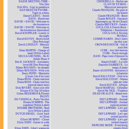
DADJE MEETING TIME -
CINDERELLA - Shelter me
Ybo libo
CLAN OF XYMOX -
DALIDA - Gigi in paradisco
Muscoviet mosquito
DAN REED NETWORK -
Claude FRANÇOIS - Du pain et
Tiger in a dress
du beurre
Daniel LEDUC - Soleil
Claude FRANÇOIS - Reste
DAVE - Hurlevent
Claude ROGEN - Fantaisie
DAVID + DAVID - Welcome to
Impromptu op. 66 de Chopin
the boomtown
Claudia BRÜCKEN - Fanatic
DAVID + DAVID - Welcome to
COCA-COLA French Rock -
the boomtown [monoface]
Téléphone + Starshooter
David KNOPFLER - Lonely is
COCA-COLA Nicolas
the night
PEYRAC
David KOVEN - Bord à bord
COMMUNARDS - Don't leave
[Test Pressing]
me this way
David LINDLEY - Mercury
CROWDED HOUSE - Fall at
blues
your feet
Dean MARTIN - Change of
CURE - Just like heaven
heart [White Label]
CURE - Never enough
DECCA/GRUNDIG - Hi-Fi
DANI - Papa vient d'épouser la
Stéréo Phase 4
bonne
Dee D. JACKSON - Automatic
Daniel DARC - La ville
lover 88 [Test Pressing]
Danielle DARRIEUX - Le
Démis ROUSSOS - So dreamy
temps d'aimer
Démis ROUSSOS - With you
Dante AGOSTINI - Initiation à
Denis PEPIN - Marinette
la batterie
(j'avais l'air d'un con)
David HALLYDAY - Ooh la la
Diana ROSS - Chain reaction
David HALLYDAY - Wanna
Diana ROSS - Chain reaction
take my time
(special dance mix)
David KOVEN - Afrique
Dick RIVERS - Ainsi soit-elle
David MARTIAL - Célimène
Disque d'Or Top 50 biface
David Mc NEIL - Tiramisu
Glenn MEDEIROS & Florent
DEAD OR ALIVE - Brand new
PAGNY
lover
DO VISSINGA - Porto Vecchio
DEF LEPPARD - Animal
Donna SUMMER - The
DEF LEPPARD - Animal
wanderer [White Label]
(spécial promo)
DOOBIE BROTHERS - Real
DEF LEPPARD - Let's get
love [White Label]
rocked
DUTCH DIESEL - Goin' back
DEF LEPPARD - Let's get
to China
rocked (poster)
Elliott MURPHY - Closer
DEF LEPPARD - Let's get
Elton JOHN - Easier to walk
rocked (teaser)
away
DEPECHE MODE - Everything
Elton JOHN - I don't wanna go
counts (live)