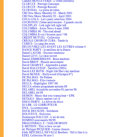
Claudio MONTEVERDI - L'Orfeo (extraits)
CLUB CCF - Prestige Classique
CLUB CCF - Prestige Rossini
CLUB DIAL - Le plein de tubes
CMJ New Music Monthly 91 - March 2001
CMJ New Music Monthly 92 - April 2001
COCA-COLA - Let's party selection 2004
COCHONOU 25ème anniversaire - 3 grands succès
COLDPLAY - Left right left right left
COLUMBIA - Artist News 4 mars 1998
COLUMBIA 96 - The road ahead
COLUMBIA Et toi t'écoutes quoi ? 96
CRÉDIT MUTUEL - Collection
CRÉOLE CHOIR OF CUBA - Tande-la
CYRIUS - Le sang des roses
DÉCOUVREZ-LES AVANT LES AUTRES volume 4
DANCE PARTY - le meilleur de la Dance
Daniel LAVOIE - Docteur tendresse
Daniel LEVI - Le cœur ouvert
Daniel ZIMMERMANN - Bone machine
David BRIOT - Phonik mouvement
David CHARVET - Apprendre à aimer
David HALLYDAY - Satellite (2005)
David LEE ROTH - Night life/She's my machine
David McNEIL - Hollywood (Olympia 97)
DE PALMAS - De Palmas
DE PALMAS - Elle s'ennuie
DECCA - Highlights 1997-98
DECCA release programme autumn 89
DELABEL Actualités novembre 95 janvier 96
DELABEL été 99
DEMON - Music that you wanna hear + EPK
DETAILS - Music matters vol. 8
DISCO PARTY - La fièvre du disco
DJ LBR - LE CORRUPTEUR
DNA - La serenissima
DOCK DES SUDS - Solidaires
DOLIVEUX - Doliveux
Dominique DALCAN - L'air de rien
DOMINO nouveautés 98/99
DRAGONBALL Z + SAILOR MOON
E-MOTION - This is how we are
éd. Philippe PICQUIER - Contes chinois
Eddy MITCHELL/NEVILLE Brothers - Tell it like it is
EDEL Collection 96 acte 1