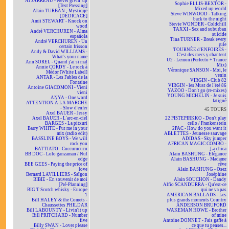
Al JARREAU - Never givin' up
Sophie ELLIS-BEXTOR -
[Test Pressing]
Mixed up world
Alain TURBAN - Mystique
Steve WINWOOD - Talking
[DÉDICACÉ]
back to the night
Amii STEWART - Knock on
Stevie WONDER - Coldchill
wood
TAXXI - Sex and suburban
André VERCHUREN - Alma
suicide
española
Tina TURNER - Break every
André VERCHUREN - Un
rule
certain frisson
TOURNÉE d'ENFOIRÉS -
Andy & David WILLIAMS -
C'est des mecs y chantent
What's your name
U2 - Lemon (Perfecto + Trance
Ann SOREL - Quand j'ai si mal
Mix)
Annie CORDY - Le rock à
Véronique SANSON - Moi, le
Médor [White Label]
venin
ANTAR - Les Fables de la
VIRGIN - Club 82
Fontaine
VIRGIN - les Must de l'été 86
Antoine GIACOMONI - Vieni
YAZOO - Don't go (re-mixes)
vieni
YOUNG MICHELIN - Je suis
ANYA - One word
fatigué
ATTENTION À LA MARCHE
- Slow d'enfer
45 TOURS
Axel BAUER - Jessy
Axel BAUER - L'arc-en-ciel
22 PISTEPIRKKO - Don't play
BARGES - La pitxuri
cello / Frankenstein
Barry WHITE - Put me in your
2PAC - How do you want it
mix (radio edit)
ABLETTES - Jeunesse sauvage
BASSLINE BOYS - We will
ADIDAS - Sky jumper
rock you
AFRICAN MAGIC COMBO -
BATTIATO - Cuccurucucu
La chica
BB DOC - Lolo ganzaman / Nul
Alain BASHUNG - Élégance
edge
Alain BASHUNG - Madame
BEE GEES - Paying the price of
rêve
love
Alain BASHUNG - Osez
Bernard LAVILLIERS - Saïgon
Joséphine
BIBIE - En souvenir de moi
Alain SOUCHON - Dandy
[Pré-Planning]
Alfio SCANDURRA - Qu'est-ce
BIG T Scotch whisky - Europe
qui ne va pas
1
AMERICAN BALLADS - Les
Bill HALEY & the Comets -
plus grands moments Country
Chaussettes PHILDAR
ANDERSON BRUFORD
Bill LABOUNTY - Livin'it up
WAKEMAN HOWE - Brother
Bill PRITCHARD - Number
of mine
five
Antoine DONNET - Fais gaffe à
Billy SWAN - Lover please
ce que tu penses...