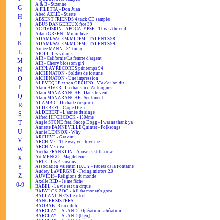
A & B - Suzanne
G
A FILETTA - Don Juan
Abed AZRIÉ - Suerte
H
ABSENT FRIENDS 4 track CD sampler
ABUS DANGEREUX face 39
I
ACTIVISION - APOCALYPSE - This is the end
J
Adam GREEN - Minor love
ADAMI/SACEM/MIDEM - TALENTS 98
K
ADAMI/SACEM/MIDEM - TALENTS 99
Aimee MANN - 31 today
L
AÏOLI - Les vilains
AIR - Californie/La femme d'argent
M
AIR - Cherry blossom girl
AIRPLAY RECORDS printemps 94
N
AKHENATON - Soldats de fortune
O
AKHENATON - Une impression
ALÉVÊQUE et son GROUPO - Y'a c'qu'on dit...
P
Alain HIVER - La chanson d'Antraigues
Alain MANARANCHE - Dans le vent
Q
Alain MANARANCHE - Sentiment
ALAMBIC - Dichaïtz (respire)
R
ALDEBERT - Carpe Diem
ALDEBERT - L'année du singe
S
Alfred HITCHCOCK - 100ème
T
Angie STONE feat. Snoop Dogg - I wanna thank ya
Annette BANNEVILLE Quintet - Folksongs
U
Annie LENNOX - Why
ARCHIVE - Get out
V
ARCHIVE - The way you love me
ARCHIVE:disc
W
Aretha FRANKLIN - A rose is still a rose
Art MENGO - Magdeleine
X
ARTE - Les 4 saisons
Y
Association Valentin HAÜY - Fables de la Fontaine
Audrey LAVERGNE - Facing mirrors 2.0
Z
AUVIDIS - Religions du monde
Axelle RED - Je me fâche
0-9
BABEL - La vie est un cirque
BABYLON ZOO - All the money's gone
BALLANTINE'S Le rituel
BANGER SISTERS
BAOBAB - 3 mix dub
BARCLAY - ISLAND - Opération Libération
BARCLAY - ISLAND [bleu]