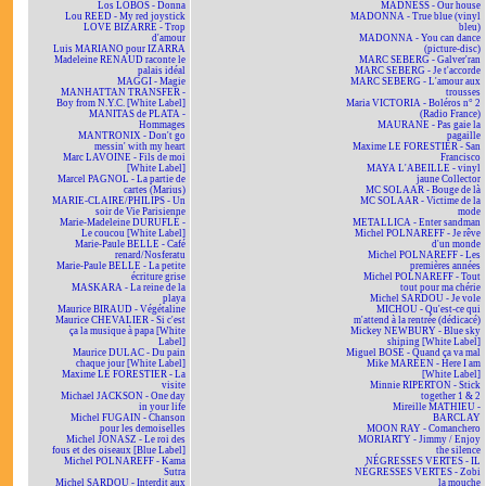
Los LOBOS - Donna
MADNESS - Our house
Lou REED - My red joystick
MADONNA - True blue (vinyl
LOVE BIZARRE - Trop
bleu)
d'amour
MADONNA - You can dance
Luis MARIANO pour IZARRA
(picture-disc)
Madeleine RENAUD raconte le
MARC SEBERG - Galver'ran
palais idéal
MARC SEBERG - Je t'accorde
MAGGI - Magie
MARC SEBERG - L'amour aux
MANHATTAN TRANSFER -
trousses
Boy from N.Y.C. [White Label]
Maria VICTORIA - Boléros n° 2
MANITAS de PLATA -
(Radio France)
Hommages
MAURANE - Pas gaie la
MANTRONIX - Don't go
pagaille
messin' with my heart
Maxime LE FORESTIER - San
Marc LAVOINE - Fils de moi
Francisco
[White Label]
MAYA L'ABEILLE - vinyl
Marcel PAGNOL - La partie de
jaune Collector
cartes (Marius)
MC SOLAAR - Bouge de là
MARIE-CLAIRE/PHILIPS - Un
MC SOLAAR - Victime de la
soir de Vie Parisienne
mode
Marie-Madeleine DURUFLÉ -
METALLICA - Enter sandman
Le coucou [White Label]
Michel POLNAREFF - Je rêve
Marie-Paule BELLE - Café
d'un monde
renard/Nosferatu
Michel POLNAREFF - Les
Marie-Paule BELLE - La petite
premières années
écriture grise
Michel POLNAREFF - Tout
MASKARA - La reine de la
tout pour ma chérie
playa
Michel SARDOU - Je vole
Maurice BIRAUD - Végétaline
MICHOU - Qu'est-ce qui
Maurice CHEVALIER - Si c'est
m'attend à la rentrée (dédicacé)
ça la musique à papa [White
Mickey NEWBURY - Blue sky
Label]
shining [White Label]
Maurice DULAC - Du pain
Miguel BOSÉ - Quand ça va mal
chaque jour [White Label]
Mike MAREEN - Here I am
Maxime LE FORESTIER - La
[White Label]
visite
Minnie RIPERTON - Stick
Michael JACKSON - One day
together 1 & 2
in your life
Mireille MATHIEU -
Michel FUGAIN - Chanson
BARCLAY
pour les demoiselles
MOON RAY - Comanchero
Michel JONASZ - Le roi des
MORIARTY - Jimmy / Enjoy
fous et des oiseaux [Blue Label]
the silence
Michel POLNAREFF - Kama
NÉGRESSES VERTES - IL
Sutra
NÉGRESSES VERTES - Zobi
Michel SARDOU - Interdit aux
la mouche