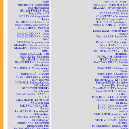
bébés
NIAGARA - Assez !
Mike BRANT - Summertime
NIAGARA - Je dois m'en aller
pour Mademoiselle
NIAGARA - Psychotrope [Test
MILLIAT FRÈRES - Super
Pressing]
Surprise Party n° 8
NIAGARA - Tchiki boum
MONTY - Moi je préfère la
NOVECENTO - Come to me
France
O-ZONE - Dragostea din teï
MORRISSEY - The last of the
PÉPIT' SHOW - Aye Pépito !
famous international playboys
Pascale CHAMBRY - Les mots
MOVIE MUSIC - Stars de la
du jour
pub
Patricia KAAS - Kennedy Rose
Natali KAUFMANN - Lover
(remix)
Natali KAUFMANN - Lover
Patricia KAAS - Regarde les
(bleu)
riches
NATALYS - Ses premiers cris
Patrick JUVET - Lady night
NIAGARA - Flammes de l'enfer
Patrick SÉBASTIEN - Tu
NIAGARA - Flammes de l'enfer
t'laisses aller (ma vieille)
(maxi)
Paul-Jean BOROWSKY - L'âge
Nicole CROISILLE - L'été
de diamant
NICOLETTA - Un homme
PEARL JAM - Given to fly
Nina HAGEN - Hold me
PERET - Late mi corazon
Nino FERRER - La Carmencita
Pete TOWNSHEND - Face the
[White Label]
face
Nino ROTA - O Venise, Venaga,
Phil O'KINS - Chasseur de
Venus
charme
NOUCHKAÏ - Différence
Phil O'KINS - Chasseur de
NUTS - Rock'n'Nuts 2, Wooly
charme [Test Pressing]
bully/The letter
Philippe LAVIL - EP 4 Titres
OLYMPICS - Mine exclusively
Philippe RUSSO - En pleine
[White Label]
lumière [Test Pressing]
ORCHESTRE ROUGE -
Pierre BACHELET - Écris-moi
Seconds grate
Pierre BACHELET - Elle est
Parade de variétés LA VACHE
d'ailleurs
QUI RIT
Pierre BACHELET - Les corons
PARIS MATCH - Le Pape Jean
PIGALLE - Dans la salle du
XXIII vous parle
bar-tabac...
PARIS PALACE HOTEL -
PIJON - Cache-cache party
Ramona
PIJON - Cache-cache party
Pascal DANEL - Les neiges du
(remix)
Kilimandjaro
PINK FLOYD - Another brick
PASSION FODDER - I'd sell
in the Wall ²
my soul to God
PORTE MENTAUX - Combat
Patricia KAAS - Une dernière
des races
semaine à New York
POWER ROCK - Saxon & Deep
Paul McCARTNEY - Once upon
Purple