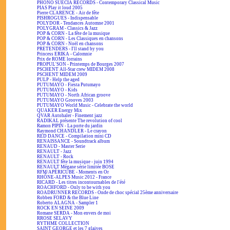
PHONO SUECIA RECORDS - Contemporary Classical Music
PIAS Play it loud 2005
Pierre CLARENCE - Air de fête
PISHROGUES - Indispensable
POLYDOR - Tendances Automne 2001
POLYGRAM - Classics & Jazz
POP & CORN - La fête de la musique
POP & CORN - Les Classiques en chansons
POP & CORN - Noël en chansons
PRETENDERS - I'll stand by you
Princess ERIKA - Calomnie
Prix de ROME lorrains
PROPUL'SON - Printemps de Bourges 2007
PSCHENT All-Star crew MIDEM 2008
PSCHENT MIDEM 2009
PULP - Help the aged
PUTUMAYO - Fiesta Putumayo
PUTUMAYO - Kids
PUTUMAYO - North African groove
PUTUMAYO Grooves 2003
PUTUMAYO World Music - Celebrate the world
QUAKER Energy Mix
QVAR Autohaler - Finement jazz
RADIKAL présente The revolution of cool
Ramon PIPIN - La porte du jardin
Raymond CHANDLER - Le crayon
RED DANCE - Compilation mini CD
RENAISSANCE - Soundtrack album
RENAUD - Master Serie
RENAULT - Jazz
RENAULT - Rock
RENAULT fête la musique - juin 1994
RENAULT Mégane série limitée BOSE
RFM/APÉRICUBE - Moments en Or
RHÔNE-ALPES Music 2012 - France
RICARD - Les titres incontournables de l'été
ROACHFORD - Only to be with you
ROADRUNNER RECORDS - Onde de choc spécial 25ème anniversaire
Robben FORD & the Blue Line
Roberto ALAGNA - Sampler 1
ROCK EN SEINE 2009
Romane SERDA - Mon envers de moi
RROSE SELAVY
RYTHME COLLECTION
SAINT GEORGE et les 7 glaives