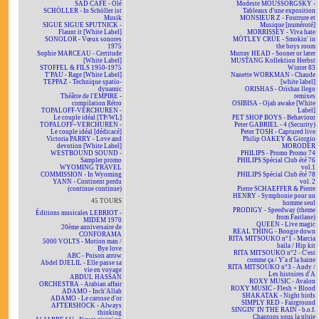
SAD CAFÉ - Olé
Modeste MOUSSORGSKY -
SCHÖLLER - In Schöller ist
Tableaux d'une exposition
Musik
MONSIEUR Z - Fourrure et
SIGUE SIGUE SPUTNICK -
Musique [numéroté]
Flaunt it [White Label]
MORRISSEY - Viva hate
SONOLOR - Vœux sonores
MÖTLEY CRÜE - Smokin' in
1975
the boys room
Sophie MARCEAU - Certitude
Murray HEAD - Sooner or later
[White Label]
MUSTANG Kollektion Herbst
STOFFEL & FILS 1950-1975
Winter 83
T'PAU - Rage [White Label]
Nanette WORKMAN - Chaude
TEPPAZ - Technique spatio-
[white label]
dynamic
ORISHAS - Orishas llego
Théâtre de l'EMPIRE -
remixes
compilation Rétro
OSIBISA - Ojah awake [White
TOPALOFF-VERCHUREN -
Label]
Le couple idéal [TP/WL]
PET SHOP BOYS - Behaviour
TOPALOFF~VERCHUREN -
Peter GABRIEL - 4 (Security)
Le couple idéal [dédicacé]
Peter TOSH - Captured live
Victoria PARRY - Love and
Philip OAKEY & Giorgio
devotion [White Label]
MORODER
WESTBOUND SOUND -
PHILIPS - Promo Promo 74
Sampler promo
PHILIPS Spécial Club été 76
WYOMING TRAVEL
vol.1
COMMISSION - In Wyoming
PHILIPS Spécial Club été 78
YANN - Continent perdu
vol. 2
(continue continue)
Pierre SCHAEFFER & Pierre
HENRY - Symphonie pour un
45 TOURS
homme seul
PRODIGY - Speedway (theme
Éditions musicales LEBRIOT -
from Fastlane)
MIDEM 1970
QUEEN - Live magic
20ème anniversaire de
REAL THING - Boogie down
CONFORAMA
RITA MITSOUKO n°1 - Marcia
5000 VOLTS - Motion man /
baila / Hip kit
Bye love
RITA MITSOUKO n°2 - C'est
ABC - Poison arrow
comme ça / Y'a d'la haine
Abdel DJELIL - Elle passe sa
RITA MITSOUKO n°3 - Andy /
vie en voyage
Les histoires d'A
ABDUL HASSAN
ROXY MUSIC - Avalon
ORCHESTRA - Arabian affair
ROXY MUSIC - Flesh + Blood
ADAMO - Inch'Allah
SHAKATAK - Night birds
ADAMO - Le carosse d'or
SIMPLY RED - Fairground
AFTERSHOCK - Always
SINGIN' IN THE RAIN - b.o.f.
thinking
Chantons sous la pluie