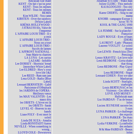
Hawaiian war chant
Jonathan STUART - Wako man
KENT - On fait c'qu'on peut
Julien CLERC - This melody
KENT - Tous les mômes
KAJAGOOGOO - Too shy
KENT - Tous les mômes
(midnight mix)
REMIX
Karen CHERYL - Sing to me
Kim WILDE - You came
mama
KIRSTEN - Over the rainbow
KNORR - campagne Europe 1
[White Label]
hiver 78-79
KRÉMA HOLLYWOOD -
KOOL & THE GANG 1990
J.STRAUSS fils, Valse de
hitmix
l'empereur
LA FEMME - Sur la planche /
L'AFFAIRE LOUIS TRIO - Il y
Françoise
a ceux
LADY ROUGE - Eyes of mars
L'AFFAIRE LOUIS TRIO -
[DIOR]
Nous on a tout
LAURENT - Lady / Pharaon
L'AFFAIRE LOUIS TRIO -
Laurent VOULZY - Le soleil
Succès de larmes
donne
L'AFFRONT NATIONAL -
Lee LEWIS - French kiss [Test
Jean-Marie tu charries
Pressing]
LA LUNA - Les cactus
Lenny KRAVITZ - Let love rule
LAZARE - Infidèle
Leon REDBONE - Gotta shake
Lee DORSEY - Shortnin' bread
that thing
[monoface White Label]
Leon REDBONE - Play Gipsy
Lee ELDRED - How's your
play
love life 1&2
Leon REDBONE - Sugar
Lee REED - Ram ram jam
Leonard COHEN - First we take
Lena GOLD - Radio [Blue
Manhattan
Label]
Linda SCOTT - Starlight,
Leonard BERNSTEIN - Gaîté
starbright
Parisienne d'Offenbach
Louis BERTIGNAC et les
les JARDINS de l'OPÉRA -
Visiteurs - Ces idées-là
Meilleurs vœux
LOVE AND MONEY -
les MAX VALENTIN - Les
Halleluiah man
maux dits
Luc FAIRDAN - T'as de beaux
les OBJETS - L'hiver est là
lolos
les OBJETS - Sarah
Lucien JEUNESSE raconte les
LEVEL 42 - Heaven in my
3 ours
hands
LUNA PARKER - Le challenge
Liane FOLY - Il est mort le
des espoirs
soleil
LUNA PARKER - Tes états
Linda DE SUZA - Amalia
d'âme Eric
Linda RONSTADT/Aaron
Lydia VERKINE - La mélodie
NEVILLE - When something is
des enfants
wrong...
M & Mme FAIRDAN - Beaux
LLOYD COLE - Downtown
lolos