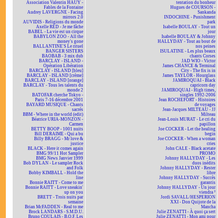
Association Valentin HAÜY -
tentation du bonheur
Fables de la Fontaine
Hugues de COURSON -
Audrey LAVERGNE - Facing
Sankanda
mirrors 2.0
INDOCHINE - Punishment
AUVIDIS - Religions du monde
park
Axelle RED - Je me fâche
Isabelle BOULAY - Tout un
BABEL - La vie est un cirque
jour
BABYLON ZOO - All the
Isabelle BOULAY & Johnny
money's gone
HALLYDAY - Tout au bout de
BALLANTINE'S Le rituel
nos peines
BANGER SISTERS
ISULATINE - Les plus beaux
BAOBAB - 3 mix dub
chants Corses
BARCLAY - ISLAND -
JAD WIO - Victor
Opération Libération
James CHANCE & Terminal
BARCLAY - ISLAND [bleu]
City - The fix is in
BARCLAY - ISLAND [crème]
James TAYLOR - Hourglass
BARCLAY - ISLAND [orange]
JAMIROQUAI - Black
BARCLAY - Tous les talents du
capricorn day
monde 2
JAMIROQUAI - High times,
BATOFAR cherche Tokyo -
singles 1992-2006
Paris 7-16 décembre 2001
Jean ROCHEFORT - Histoires
BAYARD MUSIQUE - Chants
de voyages
sacrés
Jean-Jacques MILTEAU - JJ
BBM - Where in the world (edit)
Milteau
Béatrice URIA-MONZON -
Jean-Louis MURAT - Le cri du
Carmen
papillon
BETTY BOOP - 1001 nuits
Joe COCKER - Let the healing
Bill DERAIME - Qui a bu
begin
Billy BRAGG - Mr love &
Joe COCKER - When a woman
justice
cries
BLACK - Here it comes again
John CALE - Black acetate
BMG 99/11 Hot Sampler
PROMO
BMG News Janvier 1999
Johnny HALLYDAY - Les
Bob DYLAN - Le sampler Rock
duos inédits
and Folk
Johnny HALLYDAY - Rester
Bobby KIMBALL - Hold the
libre
line
Johnny HALLYDAY - Succès
Bonnie RAITT - Come to me
garantis
Bonnie RAITT - Love sneakin'
Johnny HALLYDAY - Un jour
up on you
viendra ²
BRETT - Trois nuits par
Jordi SAVALL/HESPERION
semaine
XXI - Don Quijote de la
Brian McFADDEN - Real to me
Mancha
Brock LANDARS - S.M.D.U.
Julie ZENATTI - À quoi ça sert
Bruno COULAIS - B.O.F. Les
Julie ZENATTI - Mon ami pour