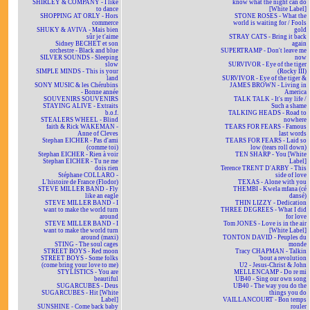
SHIRLEY & COMPANY - I like
know what the night can do
to dance
[White Label]
SHOPPING AT ORLY - Hors
STONE ROSES - What the
commerce
world is waiting for / Fools
SHUKY & AVIVA - Mais bien
gold
sûr je t'aime
STRAY CATS - Bring it back
Sidney BECHET et son
again
orchestre - Black and blue
SUPERTRAMP - Don't leave me
SILVER SOUNDS - Sleeping
now
slow
SURVIVOR - Eye of the tiger
SIMPLE MINDS - This is your
(Rocky III)
land
SURVIVOR - Eye of the tiger &
SONY MUSIC & les Chérubins
JAMES BROWN - Living in
- Bonne année
America
SOUVENIRS SOUVENIRS
TALK TALK - It's my life /
STAYING ALIVE - Extraits
Such a shame
b.o.f.
TALKING HEADS - Road to
STEALERS WHEEL - Blind
nowhere
faith & Rick WAKEMAN -
TEARS FOR FEARS - Famous
Anne of Cleves
last words
Stephan EICHER - Pas d'ami
TEARS FOR FEARS - Laid so
(comme toi)
low (tears roll down)
Stephan EICHER - Rien à voir
TEN SHARP - You [White
Stephan EICHER - Tu ne me
Label]
dois rien
Terence TRENT D'ARBY - This
Stéphane COLLARO -
side of love
L'histoire de France (Flodor)
TEXAS - Alone with you
STEVE MILLER BAND - Fly
THEMBI - Kwela mfana (cé
like an eagle
dansé)
STEVE MILLER BAND - I
THIN LIZZY - Dedication
want to make the world turn
THREE DEGREES - What I did
around
for love
STEVE MILLER BAND - I
Tom JONES - Love is in the air
want to make the world turn
[White Label]
around (maxi)
TONTON DAVID - Peuples du
STING - The soul cages
monde
STREET BOYS - Red moon
Tracy CHAPMAN - Talkin
STREET BOYS - Some folks
'bout a revolution
(come bring your love to me)
U2 - Jesus-Christ & John
STYLISTICS - You are
MELLENCAMP - Do re mi
beautiful
UB40 - Sing our own song
SUGARCUBES - Deus
UB40 - The way you do the
SUGARCUBES - Hit [White
things you do
Label]
VAILLANCOURT - Bon temps
SUNSHINE - Come back baby
rouler