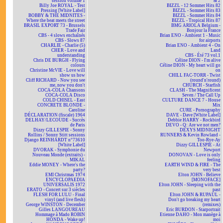
session volume 1
& 2
Billy Joe ROYAL - Test
BIZZL - 12 Sommer Hits 82
Pressing [White Label]
BIZZL - Sommer Hits 83
BOBBY & THE MIDNITES -
BIZZL - Sommer Hits 84
Where the beat meets the street
BIZZL - Tropical Hits 87
BRASIL EXPORT 73 - Brussels
BMG ARIOLA Belgium -
Trade Fair
Bonjour la France
CBS - 4 slows enchaînés
Brian ENO - Ambient 1 - Music
CBS - Slows 87
for airports
CHARLIE - Charlie (5)
Brian ENO - Ambient 4 - On
CHER - Love and
Land
understanding
CBS - Été 73 vol.1
Chris DE BURGH - Flying
Céline DION - I'm alive
colours
Céline DION - My heart will go
Christine McVIE - Love will
on
show us how
CHILL FAC-TORR - Twist
Cliff RICHARD - Now you see
(round'n'round)
me, now you don't
CHURCH - Starfish
COCA-COLA Chansons
CLASH - The Magnificent
COCA-COLA Disco
Seven / The Call Up
COLD CHISEL - East
CULTURE DANCE 7 - House
CONCRETE BLONDE -
Mix
Caroline
CURE - Pornography
DÉCLARATION (fiscale) 1964
DAVE - Dave [White Label]
DELHAY/LECOUDE - Succès
Debbie HARRY - Rockbird
de Paris
DEVO - Q: Are we not men?
Dizzy GILLESPIE - Sonny
DEXYS MIDNIGHT
Rollins / Sonny Stitt sessions
RUNNERS & Kevin Rowland -
Django REINHARDT n°73610
Too-Rye-Ay
[White Label]
Dizzy GILLESPIE - At
DVORAK - Symphonie du
Newport
Nouveau Monde (extraits) -
DONOVAN - Love is only
MIKAL
feeling
Eddie MONEY - Where's the
EARTH WIND & FIRE - The
party?
very best
EMI Christmas 1974
Elton JOHN - Believe
ENCYCLOPAEDIA
[MONOFACE]
UNIVERSALIS 1972
Elton JOHN - Sleeping with the
ERATO - Concert sur 3 siècles
past
FLESH FOR LULU - Final
Elton JOHN & RUPAUL -
vinyl (and live flesh)
Don't go breaking my heart
George WINSTON - December
(remixes)
Gilles LANGOUREAU
Eric BURDON - Starportrait
Hommage à Mado ROBIN
Etienne DAHO - Mon manège à
HONDA - Wake up!
moi