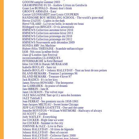
GOOOM sampler summer 2003
GRAMOPHONE 01/10 - Andrew Litton on Gershwin
Grant Lee BUFFALO - Honey don't think
GROOVE ARMADA - Easy
Gustav LEONHARDT joue Louis COUPERIN
HANDSOME BOY MODELING SCHOOL - The world's gone mad
Hector ZAZOU - Lights in the dark
Hervé VILARD - La vie est belle, le monde est beau
Hildegard von BINGEN - O vis aeternitatis
HMNEWS Collection automne hiver 2010
HMNEWS Collection automne hiver 2011
HMNEWS Collection printemps été 2010
HMNEWS Collection printemps été 2012
HMNEWS Nouveautés août décembre 2009
HONDA HRV Joy Machine
Hubert-Félix THIÉFAINE - Scandale mélancolique
IAM - Nés sous la même étoile
iJazz @ London Jazz Festival
incontournables CLASSIQUES
INTERMARCHÉ la Ferté Bernard
Irène JACOB lit Haruki MURAKAMI
Isabelle BOULAY - Sans toi
Isabelle BOULAY + Johnny HALLYDAY - Tout au bout de nos peines
ISLAND/REMARK - Treasure 2 printemps 96
ISLAND/REMARK - Treasure 4 hiver 97
Jack RADICS - It's in her kiss
James Newton HOWARD - The Interpreter
Jan GARBAREK - In praise of dreams
Jane BIRKIN - Jane B.
Janet JACKSON - The velvet rope
JAZZ MAGAZINE Tant qu'il y aura des hommes
JAZZ Tublieft 3
Jean FERRAT - Ses premiers succès 1958-1961
Jean-Jacques MILTEAU - Sweet home Chicago
JEFF GAUTHIER GOATETTE - One and the same
Jennifer HOYSTON + William WHITMORE - Hallways of always
Jill SCOTT - Golden
Jody WATLEY - Everything
Joe COCKER - High time we went
Joe COCKER - Summer in the city
JOHNNIE & JAZZ - Live in Paris
Johnny HALLYDAY - 10 titres de légende
Johnny HALLYDAY - Best of concert
Johnny HALLYDAY - Collector Optic 2000
Johnny HALLYDAY - En concert avec Johnny