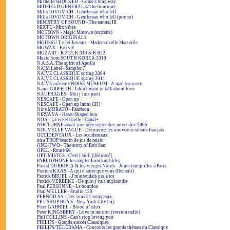
Michelle SHOCKED - Come a long way
MIDFIELD GENERAL @ the boutique
Milla JOVOVICH - Gentleman who fell
Milla JOVOVICH - Gentleman who fell (promo)
MINISTRY OF SOUND - The annual III
MIXTE - Mix vibes
MOTOWN - Magic Motown (extraits)
MOTOWN ORIGINALS
MOUSSU T e lei Jovents - Mademoiselle Marseille
MOWAX - Faces Z
MOZART - K.313, K.314 & K.622
Music from SOUTH KOREA 2010
N.A.S.A. The spirit of Apollo
NAIM Label - Sampler 7
NAÏVE CLASSIQUE spring 2004
NAÏVE CLASSIQUE spring 2011
NAÏVE présente NOISE MUSEUM - A mad tea-party
Nanci GRIFFITH - I don't want to talk about love
NAUFRAGÉS - Moi j'suis parti
NESCAFÉ - Open up
NESCAFÉ - Open up [mini CD]
Nina MORATO - Fanfaron
NIRVANA - Heart-Shaped box
NOA - La vie est belle - Canal+
NOCTURNE avant-première septembre-novembre 2005
NOUVELLE VAGUE - Découvrez les nouveaux talents français
OCCIDENTAUX - Les occidentaux
on a TROP besoin de jus de raisin
ONE-TWO - The story of Bob Star
OPEL - Route 66
OPTIMISTES - C'est l'aïoli [dédicacé]
PARLOPHONE le sampler Inrockuptibles
Pascal DUBROCA & les Vierges Noires - Jours tranquilles à Paris
Patricia KAAS - À qui d'autre que vous (Renault)
Patrick BRUEL - J'm'attendais pas à toi
Patrick VERBEKE - De quoi j'vais m'plaindre
Paul PERSONNE - Le bourdon
Paul WELLER - Studio 150
PERNOD SA - Des sons 51 nouveaux
PET SHOP BOYS - New York City boy
Peter GABRIEL - Blood of eden
Peter KINGSBERY - Love in motion (version radio)
Phil COLLINS - Can't stop loving you
PHILIPS - Grands succès Classiques
PHILIPS/TÉLÉRAMA - Concours les grands thèmes du Classique