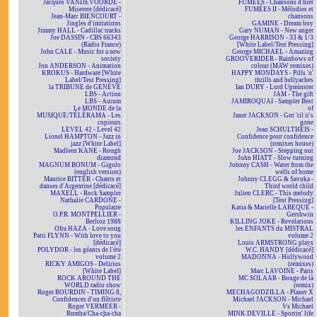
Jacques VANDEVOORDE -
FUMÉES - Chansons d'hier
Miserere [dédicacé]
FUMÉES II - Mélodies et
Jean-Marc BIENCOURT -
chansons
Jingles d'imitations
GAMINE - Dream boy
Jimmy HALL - Cadillac tracks
Gary NUMAN - New anger
Joe DASSIN - CBS 66343
George HARRISON - 33 & 1/3
(Radio France)
[White Label/Test Pressing]
John CALE - Music for a new
George MICHAEL - Amazing
society
GROOVERIDER - Rainbows of
Jon ANDERSON - Animation
colour (MAW remixes)
KROKUS - Hardware [White
HAPPY MONDAYS - Pills 'n'
Label/Test Pressing]
thrills and bellyaches
la TRIBUNE de GENÈVE
Ian DURY - Lord Upminster
LBS - Action
JAM - The gift
LBS - Aurum
JAMIROQUAI - Sampler Best
Le MONDE de la
of
MUSIQUE/TÉLÉRAMA - Les
Janet JACKSON - Got 'til it's
copieurs
gone
LEVEL 42 - Level 42
Jean SCHULTHEIS -
Lionel HAMPTON - Jazz in
Confidence pour confidence
jazz [White Label]
(remixes house)
Madleen KANE - Rough
Joe JACKSON - Stepping out
diamond
John HIATT - Slow turning
MAGNUM BONUM - Gigolo
Johnny CASH - Water from the
(english version)
wells of home
Maurice BITTER - Chants et
Johnny CLEGG & Savuka -
danses d'Argentine [dédicacé]
Third world child
MAXELL - Rock Sampler
Julien CLERC - This melody
Nathalie CARDONE -
[Test Pressing]
Populaire
Katia & Marielle LABEQUE -
O.P.R. MONTPELLIER -
Gershwin
Berlioz 1988
KILLING JOKE - Revelations
Ofra HAZA - Love song
les ENFANTS du MISTRAL
Patti FLYNN - With love to you
volume 2
[dédicacé]
Louis ARMSTRONG plays
POLYDOR - les géants de l'été
W.C. HANDY [dédicacé]
volume 2
MADONNA - Hollywood
RICKY AMIGOS - Delirios
(remixes)
[White Label]
Marc LAVOINE - Paris
ROCK AROUND THE
MC SOLAAR - Bouge de là
WORLD radio show
(remix)
Roger BOURDIN - TIMING 8,
MECHAGODZILLA - Planet X
Confidences d'un flûtiste
Michael JACKSON - Michael
Roger VERMEER -
Vs Michael
Rumba/Cha-cha-cha
MINK DEVILLE - Sportin' life