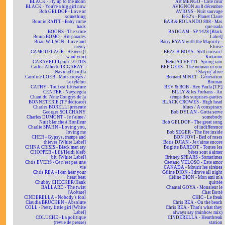
BLACK - Fly up to the moon
Art MENGO - Côté cour
BLACK - You're a big girl now
AVIGNON au 8 décembre
Bob GELDOF - Love or
AVIONS - Nuit sauvage
something
B-52's - Planet Claire
Bonnie RAITT - Baby come
BAB & ROLANDO 808 - Mas
back
que nada
BOONS - The score
BADGAM - SP 1428 [Black
Boum BOMO - Hit-parades
Label]
Brian WILSON - Love and
Barry RYAN with the Majority -
mercy
Eloïse
CAMOUFLAGE - Heaven (I
BEACH BOYS - Still cruisin /
want you)
Kokomo
CARAVELLI pour LOTUS
Bebu SILVETTI - Spring rain
Carlos Alberto IRIGARAY -
BEE GEES - The woman in you
Navidad Criolla
/ Stayin' alive
Caroline LOEB - Mots croisés /
Bernard MINET - Génération
Le téléfon
Bioman
CATHY - Tout est littérature
BEV & BOB - Hey Paula [T.P.]
CENTER - Navsiegda
BILLY & les Forbans - Au
Chant du 7ème Congrès de la
temps des surprises-parties
BONNETERIE (TP dédicacé)
BLACK CROWES - High head
Charles BORELLI présente
blues / A conspiracy
Georges SOLCHANY
Bob DYLAN - Gotta serve
Charles DUMONT - Je t'aime /
somebody
Nuit blanche à Honfleur
Bob GELDOF - The great song
Charlie SPAHN - Loving you,
of indifference
loving me
Bob SEGER - The fire inside
CHER - Gypsys, tramps and
BON JOVI - Bed of roses
thieves [White Label]
Boris DJIAN - Je t'aime encore
CHINA CRISIS - Black man ray
Brigitte BARDOT - Toutes les
CHOPPER - Lili/Heidi bleib
bêtes sont à aimer
blu [White Label]
Britney SPEARS - Sometimes
Chris EVERS - Ce n'est pas une
Caetano VELOSO - Este amor
vie
CANADA - Mourir les sirènes
Chris REA - I can hear your
Céline DION - I drove all night
heart beat
Céline DION - Mon ami m'a
Chubby CHECKER/Hank
quittée
BALLARD - The twist
Chantal GOYA - Monsieur le
[Acétate]
Chat Botté
CINDERELLA - Nobody's fool
CHIC - Le freak
Claudia BRÜCKEN - Absolute
Chris REA - On the beach
COLL - Pretty little girl [White
Chris REA - That's what they
Label]
always say (rainbow mix)
COLUCHE - La politique
CINDERELLA - Heartbreak
(revue de presse)
station