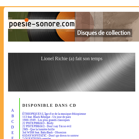
Lionel Richie (a) fait son temps
DISPONIBLE DANS CD
A
ÉTHIOPIQUES L'âge d'or de la musique éthiopienne
B
113 feat. Black Rénégat - Un jour de paix
1900-1949 - Les plus grands classiques
C
22 PISTEPIRKKO - Birdy
22 PISTEPIRKKO - Don't say I'm so evil
D
2MS - Que la lumière brille
E
3rd WISH feat. BabyBash - Obsesion
65DAYSOFSTATIC - Don't go down to sorrow
F
7 QUESTIONS sampler