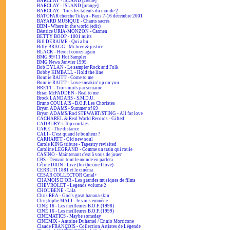
BARCLAY - ISLAND [crème]
BARCLAY - ISLAND [orange]
BARCLAY - Tous les talents du monde 2
BATOFAR cherche Tokyo - Paris 7-16 décembre 2001
BAYARD MUSIQUE - Chants sacrés
BBM - Where in the world (edit)
Béatrice URIA-MONZON - Carmen
BETTY BOOP - 1001 nuits
Bill DERAIME - Qui a bu
Billy BRAGG - Mr love & justice
BLACK - Here it comes again
BMG 99/11 Hot Sampler
BMG News Janvier 1999
Bob DYLAN - Le sampler Rock and Folk
Bobby KIMBALL - Hold the line
Bonnie RAITT - Come to me
Bonnie RAITT - Love sneakin' up on you
BRETT - Trois nuits par semaine
Brian McFADDEN - Real to me
Brock LANDARS - S.M.D.U.
Bruno COULAIS - B.O.F. Les Choristes
Bryan ADAMS - Summer of 69
Bryan ADAMS/Rod STEWART/STING - All for love
CACHAREL & Real World Records - Gifted
CADBURY's Top cookies
CAKE - The distance
CALI - C'est quand le bonheur ?
CARHARTT - Old new soul
Carole KING tribute - Tapestry revisited
Caroline LEGRAND - Comme un train qui roule
CASINO - Maintenant c'est à vous de jouer
CBS - Demain tout le monde en parlera
Céline DION - Live (for the one I love)
CERRUTI 1881 et le cinéma
CESAR COLLECTOR Canal+
CHAMOIS D'OR - Les grandes musiques de films
CHEVROLET - Legends volume 2
CHOUBENE - Lila
Chris REA - God's great banana skin
Christophe MALI - Je vous emmène
CINÉ 16 - Les meilleures B.O.F. (1998)
CINÉ 16 - Les meilleures B.O.F. (1999)
CINEMATICS - Maybe someday
CINEMIX - Antoine Duhamel / Ennio Morricone
Claude FRANÇOIS - Collection Artistes de Légende