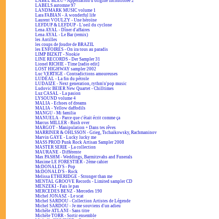
LABEL BLEU - Appellation d'origine incontrôlée 2
LABELS automne 97
LANDMARK MUSIC volume 1
Lara FABIAN - A wonderful life
Laurent VOULZY - Une héroïne
LEFDUP & LEFDUP - L'oeil du cyclone
Lena AYAL - Dîner d'affaires
Lena AYAL - Le Bar (remix)
les Antilles
les coups de foudre de BRAZIL
les ENFOIRÉS - On ira tous au paradis
LIMP BIZKIT - Nookie
LINE RECORDS - Der Sampler 31
Lionel RICHIE - Time [radio edit]
LOST HIGHWAY sampler 2002
Luc VERTIGE - Contradictions amoureuses
LUDÉAL - La fin du pétrole
LUDAIZE - Next generation, rythm'n'pop music
Ludovic BEIER New Quartet - Chilltimes
Luz CASAL - La pasion
LYSOUND volume 4
MALIA - Echoes of dreams
MALIA - Yellow daffodils
MANGU - Mi familia
MANUELA - Parce que c'était écrit comme ça
Marcus MILLER - Rush over
MARGOT - Manipulation + Dans tes rêves
MARRINER & OHLSSON - Grieg, Tschaikowsky, Rachmaninov
Marvin GAYE - Lucky lucky me
MASS PROD Punk Rock Artisan Sampler 2008
MASTER SERIE - La collection
MAURANE - Différente
Max PASHM - Weddings, Barmitzvahs and Funerals
Maxime LE FORESTIER - 2ème cahier
McDONALD'S - Pop
McDONALD'S - Rock
Melissa ETHERIDGE - Stronger than me
MENTAL GROOVE Records - Limited sampler CD
MENZEKI - Fais le pas
MERCEDES BENZ - Mercedes 190
Michel JONASZ - Le scat
Michel SARDOU - Collection Artistes de Légende
Michel SARDOU - Je me souviens d'un adieu
Michèle ATLANI - Sans titre
Michèle TORR - Sortir ensemble