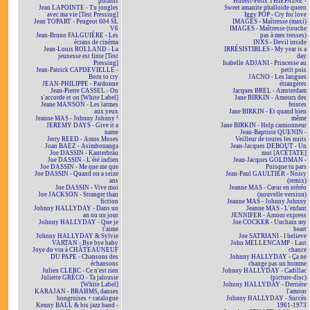
putains
Hubert-Félix THIÉFAINE -
Jean LAPOINTE - Tu jongles
Sweet amanite phalloïde queen
avec ma vie [Test Pressing]
Iggy POP - Cry for love
Jean TOPART - Peugeot 604 SL
IMAGES - Maîtresse (maxi)
V6
IMAGES - Maîtresse (touche
Jean-Bruno FALGUIÈRE - Les
pas à mes tresses)
écrans de cinéma
INXS - Devil inside
Jean-Louis ROLLAND - La
IRRÉSISTIBLES - My year is a
jeunesse est finie [Test
day
Pressing]
Isabelle ADJANI - Princesse au
Jean-Patrick CAPDEVIELLE -
petit pois
Born to cry
JACNO - Les langues
JEAN-PHILIPPE - Pardonne
étrangères
Jean-Pierre CASSEL - On
Jacques BREL - Amsterdam
s'accorde et on [White Label]
Jane BIRKIN - Amours des
Jeane MANSON - Les larmes
feintes
aux yeux
Jane BIRKIN - Et quand bien
Jeanne MAS - Johnny Johnny ²
même
JEREMY DAYS - Give it a
Jane BIRKIN - Help camionneur
name
Jean-Baptiste QUENIN -
Jerry REED - Amos Moses
Veilleur de toutes les nuits
Joan BAEZ - Asimbonanga
Jean-Jacques DEBOUT - Un
Joe DASSIN - Kanterbräu
mot [ACÉTATE]
Joe DASSIN - L'été indien
Jean-Jacques GOLDMAN -
Joe DASSIN - Me que me que
Puisque tu pars
Joe DASSIN - Quand on a seize
Jean-Paul GAULTIER - Noisy
ans
(remix)
Joe DASSIN - Vive moi
Jeanne MAS - Cœur en stéréo
Joe JACKSON - Stranger than
(nouvelle version)
fiction
Jeanne MAS - Johnny Johnny
Johnny HALLYDAY - Dans un
Jeanne MAS - L'enfant
an ou un jour
JENNIFER - Amour express
Johnny HALLYDAY - Que je
Joe COCKER - Unchain my
t'aime
heart
Johnny HALLYDAY & Sylvie
Joe SATRIANI - I believe
VARTAN - Bye bye baby
John MELLENCAMP - Last
Joye du vin à CHÂTEAUNEUF
chance
DU PAPE - Chansons des
Johnny HALLYDAY - Ça ne
échansons
change pas un homme
Julien CLERC - Ce n'est rien
Johnny HALLYDAY - Cadillac
Juliette GRÉCO - Ta jalousie
(picture-disc)
[White Label]
Johnny HALLYDAY - Derrière
KARAJAN - BRAHMS, danses
l'amour
hongroises + catalogue
Johnny HALLYDAY - Succès
Kenny BALL & his jazz band -
1961-1973