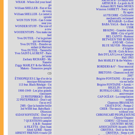
ARTHUR H - Le baron noir
WHAM - Where did your heart
ARTHUR H - Le goût du H
go
Ashanti ROY Pablo MOSES
William SHELLER - Fier et fou
Winston JARRETT - Natty will
de vous
fly again
William SHELLER - Le carnet à
AUTECHRE - Cichlisuite
spirale
mechanically reclaimed
WON TON TON - Can I come
BÉNABAR - Le dîner
near you
BABA YAGA - Back in the
WONDER STUFF - The size of
USSR
a cow
BB KING - Grandes mitos
WOODENTOPS - You make me
BBM - City of gold
feel
BEL CANTO - Rumour
Yves DUTEIL - J'ai la guitare
BETWEEN THE BURIED
qui me démange
AND ME - Colors
Yves DUTEIL - Prendre un
BLUE SILVER - Musiques
enfant (à Martine)
d'Algérie
Yves DUTEIL - Tarentelle
BLUR - Girls & boys
Yves SAINT-LAURENT - Paris
Bob DYLAN Live at Carnegie
je t'aime
Hall 1963
Zachary RICHARD - My
Bob MARLEY & the Wailers -
Nanette
Kaya
Ziggy MARLEY & the Melody
BORDERS & 6° - Your musical
Makers - Tomorrow people
passport
BRETONS - Chanson rock été
CD
2007
ÉTHIOPIQUES L'âge d'or de la
Brigitte FONTAINE - Ah que la
musique éthiopienne
vie est belle
113 feat. Black Rénégat - Un
Brigitte FONTAINE + Areski +
jour de paix
HIGELIN - D'ailleurs
1900-1949 - Les plus grands
BUFFALO GRILL - Pour ton
classiques
anniversaire
22 PISTEPIRKKO - Birdy
CAP OCÉAN - La compilation
22 PISTEPIRKKO - Don't say
océane
I'm so evil
Chantons BRASSENS
2MS - Que la lumière brille
CHATS D'OC - Pompe 2
3rd WISH feat. BabyBash -
CHER - The music's no good
Obsesion
without you
65DAYSOFSTATIC - Don't go
CHRONICART/PEOPLESOUN
down to sorrow
- Chronic'Organic
7 QUESTIONS sampler
CORNU - CD bonus live
A & B - Suzanne
COUNTRY MUSIC
A FILETTA - Don Juan
ASSOCIATION Awards 1993
Abed AZRIÉ - Suerte
CRISTINA - Doll in the box
ABSENT FRIENDS 4 track CD
CRISTINA - Sleep it off