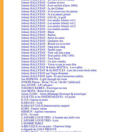
Johnny HALLYDAY - Garden of love
Johnny HALLYDAY - Il est terrible (Optic 2000)
Johnny HALLYDAY - Ja, der Elefant
Johnny HALLYDAY - Je la croise tous les matins
Johnny HALLYDAY - Je n'ai jamais pleuré
Johnny HALLYDAY - LEGAL, le goût
Johnny HALLYDAY - Les années Johnny vol.1
Johnny HALLYDAY - Les années Johnny vol.2
Johnny HALLYDAY - Les années Johnny vol.3
Johnny HALLYDAY - Les tendres années
Johnny HALLYDAY - Marie
Johnny HALLYDAY - Pardon
Johnny HALLYDAY - Partie de cartes
Johnny HALLYDAY - Quelques cris
Johnny HALLYDAY - Rouler sur la rivière
Johnny HALLYDAY - Sang pour sang
Johnny HALLYDAY - Tender years
Johnny HALLYDAY - They call him a man
Johnny HALLYDAY - Tout public 1962-1992
Johnny HALLYDAY - Tutti frutti
Johnny HALLYDAY - Un jour viendra
Johnny HALLYDAY - Voyez ce que je veux dire
Johnny HALLYDAY & Kathy MATTEA - Love affair
Johnny HALLYDAY & the RATTLES - Lass die Leute doch reden
Johnny HALLYDAY par Vogue Hommes
Johnny HALLYDAY parle - 65 mn d'entretiens inédits
Jon HOPKINS - Light through the veins
JOSEPH Pepino - Ha ha ! No no ! He He ! [dédicacé]
Joss STONE - LP1 advance
JUKEBOX BABIES - Électrique ou rien
Julie REINS - Reine d'un jour
Julien CLERC - Julien déménage électrique & acoustique
JULIETTE et les INDÉPENDANTS - 14 juillet
K.O.D. Chacun sa route
KARAJAN - Gold
KARAJAN GOLD demonstration sampler
KORN - Family values
KRISIUN - Ageless venomous
KYO - Je cours
L'AFFAIRE LOUIS TRIO - L'homme aux mille vies
L'AFFAIRE LOUIS TRIO - Loin
L'HOMME PARLE
la BELGIQUE est un pays - Chantons belge
la légende du GOLF DROUOT