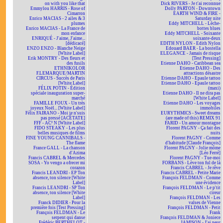
on with you like that
Dick RIVERS - Je t'ai reconnue
Emmylou HARRIS - Rose of
Dolly PARTON - Downtown
Cimarron
EARTH WIND & FIRE -
Enrico MACIAS - 2 ailes & 3
Saturday nite
plumes
Eddy MITCHELL - Lèche-
Enrico MACIAS - La France de
bottes blues
mon enfance
Eddy MITCHELL - Soixante
ENRIQUÉ - J'aime, J'aime...
soixante-deux
[dédicacé]
EDITH NYLON - Edith Nylon
ENZO ENZO - Blanche Neige
Edouard BAER - La bostella
[White Label]
ELEGANCE - Jamais de risque
Erik MONTRY - Des fleurs et
[Test Pressing]
des fusils
Etienne DAHO - Caribbean sea
ETHNIKOLOR
Etienne DAHO - Des
F.LEMARQUE/MARTIN
attractions désastre
CIRCUS - Succès de Paris
Etienne DAHO - Epaule tattoo
[White Label]
Etienne DAHO - Epaule tattoo
FÉLIX POTIN - Édition
(maxi)
spéciale inauguration super-
Etienne DAHO - Il ne dira pas
marché
[White Label]
FAMILLE FOUX - Un très
Etienne DAHO - Les voyages
joyeux Noël... [White Label]
immobiles
Félix FAIRANO - Moi je n'suis
EURYTHMICS - Sweet dreams
pas pressé [ACÉTATE]
(are made of this) REMIX 91
FFF - AC² N [White Label]
FARID - Un amour montagne
FIDO STEAKY - Les plus
Florent PAGNY - Ça fait des
belles musiques de films
nuits
FINE YOUNG CANNIBALS -
Florent PAGNY - Comme
The flame
d'habitude [Claude François]
France GALL - La chanson
Florent PAGNY - Jolie môme
d'Azima
[Léo Ferré]
Francis CABREL & Mercedes
Florent PAGNY - Tue-moi
SOSA - Yo vengo a ofrecer mi
FORBANS - Lève ton ful de là
corazon
Francis CABREL - Je rêve
Francis LEANDRI - EP Ton
Francis CABREL - Petite Marie
absence, ton silence [White
François FELDMAN - Comme
Label]
une évidence
Francis LEANDRI - SP Ton
François FELDMAN - Le p'tit
absence, ton silence [White
cireur
Label]
François FELDMAN - Les
Franck DIDIER - Pour la
valses de Vienne
première fois [Test Pressing]
François FELDMAN - Petit
François FELDMAN - Le
Frank
serpent qui danse
François FELDMAN & Joniece
Frédéric BERTHELOT -
JAMISON - J'ai peur