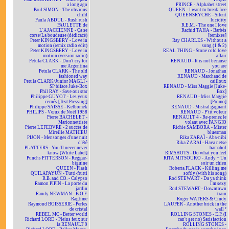
a long ago
PRINCE - Alphabet street
Paul SIMON - The obvious
QUEEN - I want to break free
child
QUEENSRYCHE - Silent
Paula ABDUL - Rush rush
lucidity
PAULETTE de
R.E.M. - The one I love
L'AJACCIENNE - Ça se
Rachid TAHA - Barbès
corse/La boudeuse (dédicacé)
[remixes]
Peter KINGSBERY - Love in
Ray CHARLES - Without a
motion (remix radio edit)
song (1 & 2)
Peter KINGSBERY - Love in
REAL THING - Stone cold love
motion (version radio)
affair
Petula CLARK - Don't cry for
RENAUD - It is not because
me Argentina
you are
Petula CLARK - The old
RENAUD - Jonathan
fashioned way
RENAUD - Marchand de
Petula CLARK/Junior MAGLI -
cailloux
SP biface Juke-Box
RENAUD - Miss Maggie [Juke-
Phil RAY - Save our star
Box]
Philippe GUYOT - Les yeux
RENAUD - Miss Maggie
cernés [Test Pressing]
[Promo]
Philippe SAISSE - Kelbomek
RENAUD - Mistral gagnant
PHILIPS - Vœux de Noël 1958
RENAUD - P'tit voleur
Pierre BACHELET -
RENAULT 4 - Re-prenez le
Marionnettiste
volant avec FANGIO
Pierre LEFEBVRE - 2 succès de
Richie SAMBORA - Mister
Mireille MATHIEU
bluesman
PIJON - Mensonges d'une nuit
Rika ZARAÏ - Aba-nibi
d'été
Rika ZARAÏ - Hava netse
PLATTERS - You'll never never
bamahol
know [White Label]
RIMSHOTS - Do what you feel
Punchs PITTERSON - Reggae-
RITA MITSOUKO - Andy + Un
biguine
soir un chien
QUEEN - Flash
Roberta FLACK - Killing me
QUILAPAYUN - Tutti-frutti
softly (with his song)
R.B. and CO. - Calypso
Rod STEWART - Da ya think
Ramon PIPIN - La porte du
I'm sexy
jardin
Rod STEWART - Downtown
Randy NEWMAN - B.O.F.
train
Ragtime
Roger WATERS & Cindy
Raymond BOISSERIE - Perles
LAUPER - Another brick in the
de cristal
wall ²
REBEL MC - Better world
ROLLING STONES - E.P. (I
Richard LORD - Pleins feux sur
can't get no) Satisfaction
la RENAULT 9
ROLLING STONES -