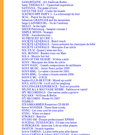
SAMARITAINE - All American Rodeo
Samy THIÉBAULT - Upanishad experiences
SANTANA - The game of love
SAVES THE DAY - Under the boards
SCHTROUMPF PARTY 3 - La schtroumpf du foot
SEAL - Prayer for the dying
Sebastien GRAINGER and the mountains
Serge GAINSBOURG - Vu de l'intérieur
SHAZZ - In the light
SHEER Publishing - Sampler volume 1
SIMPLE MINDS - Stranger
SINIK - Autodestruction
SO FRENCHY SO CHIC 1
SOCIÉTÉ GÉNÉRALE - Brasil touch
SOCIÉTÉ GÉNÉRALE - Junior présente les classiques de bébé
SOCIÉTÉ GÉNÉRALE - Musiques d'un siècle
SOL EN SI - Quand j'aime une fois...
SOL MONDO - Rendez-vous sur Mars
SOLA - Missile Sol-Sol
SONS OF THE DESERT - Within a mile
SONY - Musiques des films du siècle
SONY DADC - Grands compositeurs du millénaire
SONY MUSIC - Artist News juillet 1999
SONY-BMG - Le talent s'écoute été 2005
SONY-BMG - Le talent s'écoute rentrée 2006
SOON E MC - O.P.I.D.
Sophie ELLIS-BEXTOR - Mixed up world
SOUL ASYLUM - I will still be laughing
SOULFINGER EXPERIENCE - Tout est possible
SPLINE & LA MAUVAISE HERBE - Faiblesse et vanité
SPV RECORDINGS - One nation under a groove
SQUAKK - Willisau & Berlin
ST2 RECORDS - Promo 01/2007
STABILO
STEAMHAMMER Promotion CD 88/89
Stevie WONDER - These three words
STING - Let your soul be your pilot
STING - When we dance
STROKES - Reptilia
STUDIO SM - Disque professionnel XP9000
SUICIDAL TENDANCIES - I'll hate you better
SUPERGRASS - Interview Life on other planets
SWATCH - Swatch together
Sylvie VARTAN - La plus belle pour aller danser
Sylvie VARTAN & Johnny HALLYDAY - Il mio problema