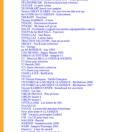
TÉLÉPOPMUSIK - Da hoola (hoola hop version)
TANGER - Le petit soldat
TECHNIKART french tour sampler
Terence TRENT D'ARBY - Do you love me like you say
the GUIDE/the GUARDIAN - Glastonbury
THERAPY - Nowhere
Thomas DARMON - 4 titres
TITANIC - Destination disaster
TITANIC - My heart will go on
Tom ZÉ - Estudando o pagode (na opereta segregamulher e amor)
TOOTS & the MAYTALS - True love
TOTALGAZ - Jazz Bossa
TOTALGAZ - Latino Salsa
TRACTION AILLEURS - Faut qu'ça roule
TRICKY - The B-side collection
U2 - Vertigo
un été ROSEBUD - juin 1994
UNO MUNDO - Happy Mundo 1995
URBAN OUTFITTERS - Sampler 11
V2 - Sélection BELLA UNION & WICHITA
V2 finest pop selection
V2 Rentrée 2005
V2's finest electronic selection
V2's finest pop selection
VANILLA ICE - RollEmUp
VEGAS
VF-Version Française - Variété Française
VICTOIRES de la MUSIQUE CLASSIQUE - Révélations 2006
VICTOIRES de la MUSIQUE CLASSIQUE - Révélations 2007
Vincent KAMBOUCHNER - Soundtrack for souvenirs
VINES - Get free
VIRGIN FRANCE - Plus de bruit
VIRGIN Sound 4
VIRGIN Sound 5
VITTELLOISE - Les bulles de l'été
Viva SALSA
VOGUE - La nouvelle musique brésilienne
Vous allez aimer le CLASSIQUE
VRP - Vacances prolongées [coffret]
VSF - Un CD pour leurs vies
WAGNER - Parsifal
WARNER - Summersounds 2000
WARP - Sampler Printemps 2001
Warren G - I shot the sheriff