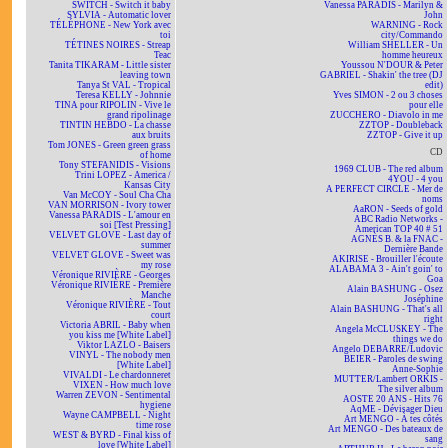
SWITCH - Switch it baby
Vanessa PARADIS - Marilyn &
SYLVIA - Automatic lover
John
TÉLÉPHONE - New York avec
WARNING - Rock
toi
city/Commando
TÉTINES NOIRES - Streap
William SHELLER - Un
Teac
homme heureux
Tanita TIKARAM - Little sister
Youssou N'DOUR & Peter
leaving town
GABRIEL - Shakin' the tree (DJ
Tanya St VAL - Tropical
edit)
Teresa KELLY - Johnnie
Yves SIMON - 2 ou 3 choses
TINA pour RIPOLIN - Vive le
pour elle
grand ripolinage
ZUCCHERO - Diavolo in me
TINTIN HEBDO - La chasse
ZZTOP - Doubleback
aux bruits
ZZTOP - Give it up
Tom JONES - Green green grass
CD
of home
Tony STEFANIDIS - Visions
1969 CLUB - The red album
Trini LOPEZ - America /
4YOU - 4 you
Kansas City
A PERFECT CIRCLE - Mer de
Van McCOY - Soul Cha Cha
noms
VAN MORRISON - Ivory tower
AaRON - Seeds of gold
Vanessa PARADIS - L'amour en
ABC Radio Networks -
soi [Test Pressing]
American TOP 40 # 51
VELVET GLOVE - Last day of
AGNÈS B. & la FNAC -
summer
Dernière Bande
VELVET GLOVE - Sweet was
AKIRISE - Brouiller l'écoute
my rose
ALABAMA 3 - Ain't goin' to
Véronique RIVIÈRE - Georges
Goa
Véronique RIVIÈRE - Première
Alain BASHUNG - Osez
Manche
Joséphine
Véronique RIVIÈRE - Tout
Alain BASHUNG - That's all
court
right
Victoria ABRIL - Baby when
Angela McCLUSKEY - The
you kiss me [White Label]
things we do
Viktor LAZLO - Baisers
Angelo DEBARRE/Ludovic
VINYL - The nobody men
BEIER - Paroles de swing
[White Label]
Anne-Sophie
VIVALDI - Le chardonneret
MUTTER/Lambert ORKIS -
VIXEN - How much love
The silver album
Warren ZEVON - Sentimental
AOSTE 20 ANS - Hits 76
hygiene
AqME - Dévisager Dieu
Wayne CAMPBELL - Night
Art MENGO - À tes côtés
time rose
Art MENGO - Des bateaux de
WEST & BYRD - Final kiss of
sang
love [White Label]