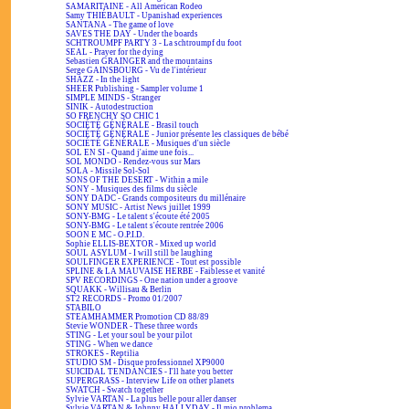
SAMARITAINE - All American Rodeo
Samy THIÉBAULT - Upanishad experiences
SANTANA - The game of love
SAVES THE DAY - Under the boards
SCHTROUMPF PARTY 3 - La schtroumpf du foot
SEAL - Prayer for the dying
Sebastien GRAINGER and the mountains
Serge GAINSBOURG - Vu de l'intérieur
SHAZZ - In the light
SHEER Publishing - Sampler volume 1
SIMPLE MINDS - Stranger
SINIK - Autodestruction
SO FRENCHY SO CHIC 1
SOCIÉTÉ GÉNÉRALE - Brasil touch
SOCIÉTÉ GÉNÉRALE - Junior présente les classiques de bébé
SOCIÉTÉ GÉNÉRALE - Musiques d'un siècle
SOL EN SI - Quand j'aime une fois...
SOL MONDO - Rendez-vous sur Mars
SOLA - Missile Sol-Sol
SONS OF THE DESERT - Within a mile
SONY - Musiques des films du siècle
SONY DADC - Grands compositeurs du millénaire
SONY MUSIC - Artist News juillet 1999
SONY-BMG - Le talent s'écoute été 2005
SONY-BMG - Le talent s'écoute rentrée 2006
SOON E MC - O.P.I.D.
Sophie ELLIS-BEXTOR - Mixed up world
SOUL ASYLUM - I will still be laughing
SOULFINGER EXPERIENCE - Tout est possible
SPLINE & LA MAUVAISE HERBE - Faiblesse et vanité
SPV RECORDINGS - One nation under a groove
SQUAKK - Willisau & Berlin
ST2 RECORDS - Promo 01/2007
STABILO
STEAMHAMMER Promotion CD 88/89
Stevie WONDER - These three words
STING - Let your soul be your pilot
STING - When we dance
STROKES - Reptilia
STUDIO SM - Disque professionnel XP9000
SUICIDAL TENDANCIES - I'll hate you better
SUPERGRASS - Interview Life on other planets
SWATCH - Swatch together
Sylvie VARTAN - La plus belle pour aller danser
Sylvie VARTAN & Johnny HALLYDAY - Il mio problema