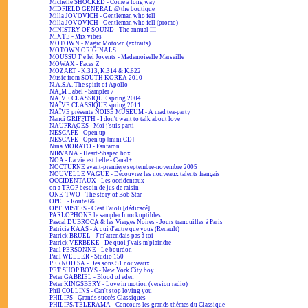
Michelle SHOCKED - Come a long way
MIDFIELD GENERAL @ the boutique
Milla JOVOVICH - Gentleman who fell
Milla JOVOVICH - Gentleman who fell (promo)
MINISTRY OF SOUND - The annual III
MIXTE - Mix vibes
MOTOWN - Magic Motown (extraits)
MOTOWN ORIGINALS
MOUSSU T e lei Jovents - Mademoiselle Marseille
MOWAX - Faces Z
MOZART - K.313, K.314 & K.622
Music from SOUTH KOREA 2010
N.A.S.A. The spirit of Apollo
NAIM Label - Sampler 7
NAÏVE CLASSIQUE spring 2004
NAÏVE CLASSIQUE spring 2011
NAÏVE présente NOISE MUSEUM - A mad tea-party
Nanci GRIFFITH - I don't want to talk about love
NAUFRAGÉS - Moi j'suis parti
NESCAFÉ - Open up
NESCAFÉ - Open up [mini CD]
Nina MORATO - Fanfaron
NIRVANA - Heart-Shaped box
NOA - La vie est belle - Canal+
NOCTURNE avant-première septembre-novembre 2005
NOUVELLE VAGUE - Découvrez les nouveaux talents français
OCCIDENTAUX - Les occidentaux
on a TROP besoin de jus de raisin
ONE-TWO - The story of Bob Star
OPEL - Route 66
OPTIMISTES - C'est l'aïoli [dédicacé]
PARLOPHONE le sampler Inrockuptibles
Pascal DUBROCA & les Vierges Noires - Jours tranquilles à Paris
Patricia KAAS - À qui d'autre que vous (Renault)
Patrick BRUEL - J'm'attendais pas à toi
Patrick VERBEKE - De quoi j'vais m'plaindre
Paul PERSONNE - Le bourdon
Paul WELLER - Studio 150
PERNOD SA - Des sons 51 nouveaux
PET SHOP BOYS - New York City boy
Peter GABRIEL - Blood of eden
Peter KINGSBERY - Love in motion (version radio)
Phil COLLINS - Can't stop loving you
PHILIPS - Grands succès Classiques
PHILIPS/TÉLÉRAMA - Concours les grands thèmes du Classique