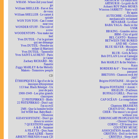
ARTHUR H - Le baron noir
WHAM - Where did your heart
ARTHUR H - Le goût du H
go
Ashanti ROY Pablo MOSES
William SHELLER - Fier et fou
Winston JARRETT - Natty will
de vous
fly again
William SHELLER - Le carnet à
AUTECHRE - Cichlisuite
spirale
mechanically reclaimed
WON TON TON - Can I come
BÉNABAR - Le dîner
near you
BABA YAGA - Back in the
WONDER STUFF - The size of
USSR
a cow
BB KING - Grandes mitos
WOODENTOPS - You make me
BBM - City of gold
feel
BEL CANTO - Rumour
Yves DUTEIL - J'ai la guitare
BETWEEN THE BURIED
qui me démange
AND ME - Colors
Yves DUTEIL - Prendre un
BLUE SILVER - Musiques
enfant (à Martine)
d'Algérie
Yves DUTEIL - Tarentelle
BLUR - Girls & boys
Yves SAINT-LAURENT - Paris
Bob DYLAN Live at Carnegie
je t'aime
Hall 1963
Zachary RICHARD - My
Bob MARLEY & the Wailers -
Nanette
Kaya
Ziggy MARLEY & the Melody
BORDERS & 6° - Your musical
Makers - Tomorrow people
passport
BRETONS - Chanson rock été
CD
2007
ÉTHIOPIQUES L'âge d'or de la
Brigitte FONTAINE - Ah que la
musique éthiopienne
vie est belle
113 feat. Black Rénégat - Un
Brigitte FONTAINE + Areski +
jour de paix
HIGELIN - D'ailleurs
1900-1949 - Les plus grands
BUFFALO GRILL - Pour ton
classiques
anniversaire
22 PISTEPIRKKO - Birdy
CAP OCÉAN - La compilation
22 PISTEPIRKKO - Don't say
océane
I'm so evil
Chantons BRASSENS
2MS - Que la lumière brille
CHATS D'OC - Pompe 2
3rd WISH feat. BabyBash -
CHER - The music's no good
Obsesion
without you
65DAYSOFSTATIC - Don't go
CHRONICART/PEOPLESOUN
down to sorrow
- Chronic'Organic
7 QUESTIONS sampler
CORNU - CD bonus live
A & B - Suzanne
COUNTRY MUSIC
A FILETTA - Don Juan
ASSOCIATION Awards 1993
Abed AZRIÉ - Suerte
CRISTINA - Doll in the box
ABSENT FRIENDS 4 track CD
CRISTINA - Sleep it off