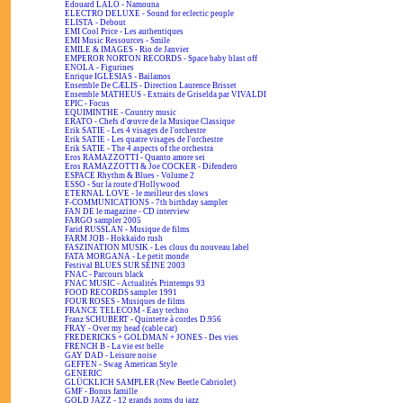
Edouard LALO - Namouna
ELECTRO DELUXE - Sound for eclectic people
ELISTA - Debout
EMI Cool Price - Les authentiques
EMI Music Ressources - Smile
EMILE & IMAGES - Rio de Janvier
EMPEROR NORTON RECORDS - Space baby blast off
ENOLA - Figurines
Enrique IGLESIAS - Bailamos
Ensemble De CÆLIS - Direction Laurence Brisset
Ensemble MATHEUS - Extraits de Griselda par VIVALDI
EPIC - Focus
EQUIMINTHE - Country music
ERATO - Chefs d'œuvre de la Musique Classique
Erik SATIE - Les 4 visages de l'orchestre
Erik SATIE - Les quatre visages de l'orchestre
Erik SATIE - The 4 aspects of the orchestra
Eros RAMAZZOTTI - Quanto amore sei
Eros RAMAZZOTTI & Joe COCKER - Difendero
ESPACE Rhythm & Blues - Volume 2
ESSO - Sur la route d'Hollywood
ETERNAL LOVE - le meilleur des slows
F-COMMUNICATIONS - 7th birthday sampler
FAN DE le magazine - CD interview
FARGO sampler 2005
Farid RUSSLAN - Musique de films
FARM JOB - Hokkaïdo rush
FASZINATION MUSIK - Les clous du nouveau label
FATA MORGANA - Le petit monde
Festival BLUES SUR SEINE 2003
FNAC - Parcours black
FNAC MUSIC - Actualités Printemps 93
FOOD RECORDS sampler 1991
FOUR ROSES - Musiques de films
FRANCE TELECOM - Easy techno
Franz SCHUBERT - Quintette à cordes D.956
FRAY - Over my head (cable car)
FREDERICKS + GOLDMAN + JONES - Des vies
FRENCH B - La vie est belle
GAY DAD - Leisure noise
GEFFEN - Swag American Style
GENERIC
GLÜCKLICH SAMPLER (New Beetle Cabriolet)
GMF - Bonus famille
GOLD JAZZ - 12 grands noms du jazz