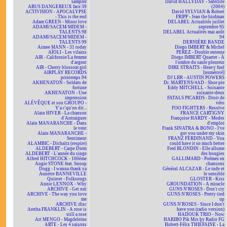
sampler
David HALLYDAY - Satellite
ABUS DANGEREUX face 39
(2004)
ACTIVISION - APOCALYPSE
David SYLVIAN & Robert
- This is the end
FRIPP - Jean the birdman
Adam GREEN - Minor love
DELABEL Actualités juillet
ADAMI/SACEM/MIDEM -
septembre 95
TALENTS 98
DELABEL Actualités mai août
ADAMI/SACEM/MIDEM -
94
TALENTS 99
DERNIÈRE BANDE
Aimee MANN - 31 today
Diego IMBERT & Michel
AÏOLI - Les vilains
PEREZ - Double entente
AIR - Californie/La femme
Diego IMBERT Quartet - À
d'argent
l'ombre du saule pleureur
AIR - Cherry blossom girl
DIRE STRAITS - Heavy fuel
AIRPLAY RECORDS
[numéroté]
printemps 94
DJ LBR - AUSTIN POWERS
AKHENATON - Soldats de
Dr. MARTENS/4AD - Shoe pie
fortune
Eddy MITCHELL - Soixante
AKHENATON - Une
soixante-deux
impression
FATALS PICARDS - Droit de
ALÉVÊQUE et son GROUPO -
véto
Y'a c'qu'on dit...
FOO FIGHTERS - Resolve
Alain HIVER - La chanson
FRANCE CARTIGNY
d'Antraigues
Françoise HARDY - Modes
Alain MANARANCHE - Dans
d'emploi
le vent
Frank SINATRA & BONO - I've
Alain MANARANCHE -
got you under my skin
Sentiment
FRANZ FERDINAND - You
ALAMBIC - Dichaïtz (respire)
could have it so much better
ALDEBERT - Carpe Diem
Fred BLONDIN - Elle allume
ALDEBERT - L'année du singe
des bougies
Alfred HITCHCOCK - 100ème
GALLIMARD - Poèmes en
Angie STONE feat. Snoop
chansons
Dogg - I wanna thank ya
Général ALCAZAR - Le rude et
Annette BANNEVILLE
le sensible
Quintet - Folksongs
GLOSTER - Kiss
Annie LENNOX - Why
GROUNDATION - A miracle
ARCHIVE - Get out
GUNS N'ROSES - Don't cry
ARCHIVE - The way you love
GUNS N'ROSES - Pretty tied
me
up
ARCHIVE:disc
GUNS N'ROSES - Since I don't
Aretha FRANKLIN - A rose is
have you (radio version)
still a rose
HADOUK TRIO - Now
Art MENGO - Magdeleine
HARIBO Pik Mix by Radio FG
ARTE - Les 4 saisons
Hubert-Félix THIÉFAINE - La