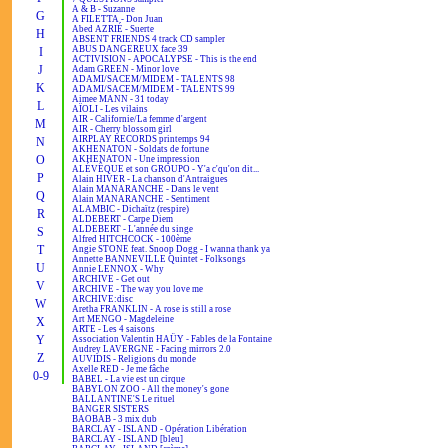
A & B - Suzanne
G
A FILETTA - Don Juan
Abed AZRIÉ - Suerte
H
ABSENT FRIENDS 4 track CD sampler
ABUS DANGEREUX face 39
I
ACTIVISION - APOCALYPSE - This is the end
J
Adam GREEN - Minor love
ADAMI/SACEM/MIDEM - TALENTS 98
K
ADAMI/SACEM/MIDEM - TALENTS 99
Aimee MANN - 31 today
L
AÏOLI - Les vilains
AIR - Californie/La femme d'argent
M
AIR - Cherry blossom girl
AIRPLAY RECORDS printemps 94
N
AKHENATON - Soldats de fortune
O
AKHENATON - Une impression
ALÉVÊQUE et son GROUPO - Y'a c'qu'on dit...
P
Alain HIVER - La chanson d'Antraigues
Alain MANARANCHE - Dans le vent
Q
Alain MANARANCHE - Sentiment
ALAMBIC - Dichaïtz (respire)
R
ALDEBERT - Carpe Diem
ALDEBERT - L'année du singe
S
Alfred HITCHCOCK - 100ème
T
Angie STONE feat. Snoop Dogg - I wanna thank ya
Annette BANNEVILLE Quintet - Folksongs
U
Annie LENNOX - Why
ARCHIVE - Get out
V
ARCHIVE - The way you love me
ARCHIVE:disc
W
Aretha FRANKLIN - A rose is still a rose
Art MENGO - Magdeleine
X
ARTE - Les 4 saisons
Y
Association Valentin HAÜY - Fables de la Fontaine
Audrey LAVERGNE - Facing mirrors 2.0
Z
AUVIDIS - Religions du monde
Axelle RED - Je me fâche
0-9
BABEL - La vie est un cirque
BABYLON ZOO - All the money's gone
BALLANTINE'S Le rituel
BANGER SISTERS
BAOBAB - 3 mix dub
BARCLAY - ISLAND - Opération Libération
BARCLAY - ISLAND [bleu]