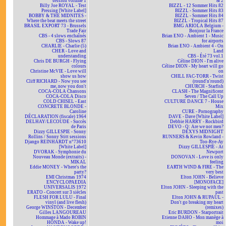
session volume 1
& 2
Billy Joe ROYAL - Test
BIZZL - 12 Sommer Hits 82
Pressing [White Label]
BIZZL - Sommer Hits 83
BOBBY & THE MIDNITES -
BIZZL - Sommer Hits 84
Where the beat meets the street
BIZZL - Tropical Hits 87
BRASIL EXPORT 73 - Brussels
BMG ARIOLA Belgium -
Trade Fair
Bonjour la France
CBS - 4 slows enchaînés
Brian ENO - Ambient 1 - Music
CBS - Slows 87
for airports
CHARLIE - Charlie (5)
Brian ENO - Ambient 4 - On
CHER - Love and
Land
understanding
CBS - Été 73 vol.1
Chris DE BURGH - Flying
Céline DION - I'm alive
colours
Céline DION - My heart will go
Christine McVIE - Love will
on
show us how
CHILL FAC-TORR - Twist
Cliff RICHARD - Now you see
(round'n'round)
me, now you don't
CHURCH - Starfish
COCA-COLA Chansons
CLASH - The Magnificent
COCA-COLA Disco
Seven / The Call Up
COLD CHISEL - East
CULTURE DANCE 7 - House
CONCRETE BLONDE -
Mix
Caroline
CURE - Pornography
DÉCLARATION (fiscale) 1964
DAVE - Dave [White Label]
DELHAY/LECOUDE - Succès
Debbie HARRY - Rockbird
de Paris
DEVO - Q: Are we not men?
Dizzy GILLESPIE - Sonny
DEXYS MIDNIGHT
Rollins / Sonny Stitt sessions
RUNNERS & Kevin Rowland -
Django REINHARDT n°73610
Too-Rye-Ay
[White Label]
Dizzy GILLESPIE - At
DVORAK - Symphonie du
Newport
Nouveau Monde (extraits) -
DONOVAN - Love is only
MIKAL
feeling
Eddie MONEY - Where's the
EARTH WIND & FIRE - The
party?
very best
EMI Christmas 1974
Elton JOHN - Believe
ENCYCLOPAEDIA
[MONOFACE]
UNIVERSALIS 1972
Elton JOHN - Sleeping with the
ERATO - Concert sur 3 siècles
past
FLESH FOR LULU - Final
Elton JOHN & RUPAUL -
vinyl (and live flesh)
Don't go breaking my heart
George WINSTON - December
(remixes)
Gilles LANGOUREAU
Eric BURDON - Starportrait
Hommage à Mado ROBIN
Etienne DAHO - Mon manège à
HONDA - Wake up!
moi