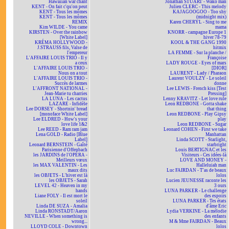
Hawaiian war chant
Jonathan STUART - Wako man
KENT - On fait c'qu'on peut
Julien CLERC - This melody
KENT - Tous les mômes
KAJAGOOGOO - Too shy
KENT - Tous les mômes
(midnight mix)
REMIX
Karen CHERYL - Sing to me
Kim WILDE - You came
mama
KIRSTEN - Over the rainbow
KNORR - campagne Europe 1
[White Label]
hiver 78-79
KRÉMA HOLLYWOOD -
KOOL & THE GANG 1990
J.STRAUSS fils, Valse de
hitmix
l'empereur
LA FEMME - Sur la planche /
L'AFFAIRE LOUIS TRIO - Il y
Françoise
a ceux
LADY ROUGE - Eyes of mars
L'AFFAIRE LOUIS TRIO -
[DIOR]
Nous on a tout
LAURENT - Lady / Pharaon
L'AFFAIRE LOUIS TRIO -
Laurent VOULZY - Le soleil
Succès de larmes
donne
L'AFFRONT NATIONAL -
Lee LEWIS - French kiss [Test
Jean-Marie tu charries
Pressing]
LA LUNA - Les cactus
Lenny KRAVITZ - Let love rule
LAZARE - Infidèle
Leon REDBONE - Gotta shake
Lee DORSEY - Shortnin' bread
that thing
[monoface White Label]
Leon REDBONE - Play Gipsy
Lee ELDRED - How's your
play
love life 1&2
Leon REDBONE - Sugar
Lee REED - Ram ram jam
Leonard COHEN - First we take
Lena GOLD - Radio [Blue
Manhattan
Label]
Linda SCOTT - Starlight,
Leonard BERNSTEIN - Gaîté
starbright
Parisienne d'Offenbach
Louis BERTIGNAC et les
les JARDINS de l'OPÉRA -
Visiteurs - Ces idées-là
Meilleurs vœux
LOVE AND MONEY -
les MAX VALENTIN - Les
Halleluiah man
maux dits
Luc FAIRDAN - T'as de beaux
les OBJETS - L'hiver est là
lolos
les OBJETS - Sarah
Lucien JEUNESSE raconte les
LEVEL 42 - Heaven in my
3 ours
hands
LUNA PARKER - Le challenge
Liane FOLY - Il est mort le
des espoirs
soleil
LUNA PARKER - Tes états
Linda DE SUZA - Amalia
d'âme Eric
Linda RONSTADT/Aaron
Lydia VERKINE - La mélodie
NEVILLE - When something is
des enfants
wrong...
M & Mme FAIRDAN - Beaux
LLOYD COLE - Downtown
lolos