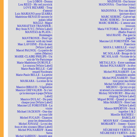
Los LOBOS - Donna
MADNESS - Our house
Lou REED - My red joystick
MADONNA - True blue (vinyl
LOVE BIZARRE - Trop
bleu)
d'amour
MADONNA - You can dance
Luis MARIANO pour IZARRA
(picture-disc)
Madeleine RENAUD raconte le
MARC SEBERG - Galver'ran
palais idéal
MARC SEBERG - Je t'accorde
MAGGI - Magie
MARC SEBERG - L'amour aux
MANHATTAN TRANSFER -
trousses
Boy from N.Y.C. [White Label]
Maria VICTORIA - Boléros n° 2
MANITAS de PLATA -
(Radio France)
Hommages
MAURANE - Pas gaie la
MANTRONIX - Don't go
pagaille
messin' with my heart
Maxime LE FORESTIER - San
Marc LAVOINE - Fils de moi
Francisco
[White Label]
MAYA L'ABEILLE - vinyl
Marcel PAGNOL - La partie de
jaune Collector
cartes (Marius)
MC SOLAAR - Bouge de là
MARIE-CLAIRE/PHILIPS - Un
MC SOLAAR - Victime de la
soir de Vie Parisienne
mode
Marie-Madeleine DURUFLÉ -
METALLICA - Enter sandman
Le coucou [White Label]
Michel POLNAREFF - Je rêve
Marie-Paule BELLE - Café
d'un monde
renard/Nosferatu
Michel POLNAREFF - Les
Marie-Paule BELLE - La petite
premières années
écriture grise
Michel POLNAREFF - Tout
MASKARA - La reine de la
tout pour ma chérie
playa
Michel SARDOU - Je vole
Maurice BIRAUD - Végétaline
MICHOU - Qu'est-ce qui
Maurice CHEVALIER - Si c'est
m'attend à la rentrée (dédicacé)
ça la musique à papa [White
Mickey NEWBURY - Blue sky
Label]
shining [White Label]
Maurice DULAC - Du pain
Miguel BOSÉ - Quand ça va mal
chaque jour [White Label]
Mike MAREEN - Here I am
Maxime LE FORESTIER - La
[White Label]
visite
Minnie RIPERTON - Stick
Michael JACKSON - One day
together 1 & 2
in your life
Mireille MATHIEU -
Michel FUGAIN - Chanson
BARCLAY
pour les demoiselles
MOON RAY - Comanchero
Michel JONASZ - Le roi des
MORIARTY - Jimmy / Enjoy
fous et des oiseaux [Blue Label]
the silence
Michel POLNAREFF - Kama
NÉGRESSES VERTES - IL
Sutra
NÉGRESSES VERTES - Zobi
Michel SARDOU - Interdit aux
la mouche