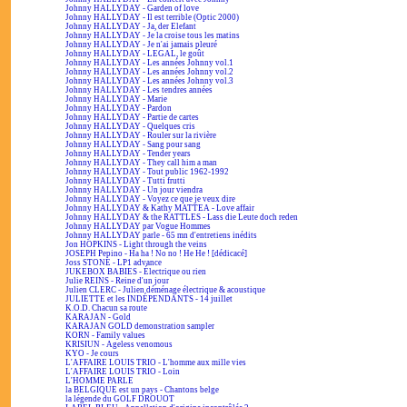
Johnny HALLYDAY - Garden of love
Johnny HALLYDAY - Il est terrible (Optic 2000)
Johnny HALLYDAY - Ja, der Elefant
Johnny HALLYDAY - Je la croise tous les matins
Johnny HALLYDAY - Je n'ai jamais pleuré
Johnny HALLYDAY - LEGAL, le goût
Johnny HALLYDAY - Les années Johnny vol.1
Johnny HALLYDAY - Les années Johnny vol.2
Johnny HALLYDAY - Les années Johnny vol.3
Johnny HALLYDAY - Les tendres années
Johnny HALLYDAY - Marie
Johnny HALLYDAY - Pardon
Johnny HALLYDAY - Partie de cartes
Johnny HALLYDAY - Quelques cris
Johnny HALLYDAY - Rouler sur la rivière
Johnny HALLYDAY - Sang pour sang
Johnny HALLYDAY - Tender years
Johnny HALLYDAY - They call him a man
Johnny HALLYDAY - Tout public 1962-1992
Johnny HALLYDAY - Tutti frutti
Johnny HALLYDAY - Un jour viendra
Johnny HALLYDAY - Voyez ce que je veux dire
Johnny HALLYDAY & Kathy MATTEA - Love affair
Johnny HALLYDAY & the RATTLES - Lass die Leute doch reden
Johnny HALLYDAY par Vogue Hommes
Johnny HALLYDAY parle - 65 mn d'entretiens inédits
Jon HOPKINS - Light through the veins
JOSEPH Pepino - Ha ha ! No no ! He He ! [dédicacé]
Joss STONE - LP1 advance
JUKEBOX BABIES - Électrique ou rien
Julie REINS - Reine d'un jour
Julien CLERC - Julien déménage électrique & acoustique
JULIETTE et les INDÉPENDANTS - 14 juillet
K.O.D. Chacun sa route
KARAJAN - Gold
KARAJAN GOLD demonstration sampler
KORN - Family values
KRISIUN - Ageless venomous
KYO - Je cours
L'AFFAIRE LOUIS TRIO - L'homme aux mille vies
L'AFFAIRE LOUIS TRIO - Loin
L'HOMME PARLE
la BELGIQUE est un pays - Chantons belge
la légende du GOLF DROUOT