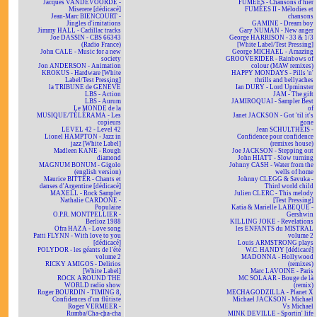
Jacques VANDEVOORDE -
FUMÉES - Chansons d'hier
Miserere [dédicacé]
FUMÉES II - Mélodies et
Jean-Marc BIENCOURT -
chansons
Jingles d'imitations
GAMINE - Dream boy
Jimmy HALL - Cadillac tracks
Gary NUMAN - New anger
Joe DASSIN - CBS 66343
George HARRISON - 33 & 1/3
(Radio France)
[White Label/Test Pressing]
John CALE - Music for a new
George MICHAEL - Amazing
society
GROOVERIDER - Rainbows of
Jon ANDERSON - Animation
colour (MAW remixes)
KROKUS - Hardware [White
HAPPY MONDAYS - Pills 'n'
Label/Test Pressing]
thrills and bellyaches
la TRIBUNE de GENÈVE
Ian DURY - Lord Upminster
LBS - Action
JAM - The gift
LBS - Aurum
JAMIROQUAI - Sampler Best
Le MONDE de la
of
MUSIQUE/TÉLÉRAMA - Les
Janet JACKSON - Got 'til it's
copieurs
gone
LEVEL 42 - Level 42
Jean SCHULTHEIS -
Lionel HAMPTON - Jazz in
Confidence pour confidence
jazz [White Label]
(remixes house)
Madleen KANE - Rough
Joe JACKSON - Stepping out
diamond
John HIATT - Slow turning
MAGNUM BONUM - Gigolo
Johnny CASH - Water from the
(english version)
wells of home
Maurice BITTER - Chants et
Johnny CLEGG & Savuka -
danses d'Argentine [dédicacé]
Third world child
MAXELL - Rock Sampler
Julien CLERC - This melody
Nathalie CARDONE -
[Test Pressing]
Populaire
Katia & Marielle LABEQUE -
O.P.R. MONTPELLIER -
Gershwin
Berlioz 1988
KILLING JOKE - Revelations
Ofra HAZA - Love song
les ENFANTS du MISTRAL
Patti FLYNN - With love to you
volume 2
[dédicacé]
Louis ARMSTRONG plays
POLYDOR - les géants de l'été
W.C. HANDY [dédicacé]
volume 2
MADONNA - Hollywood
RICKY AMIGOS - Delirios
(remixes)
[White Label]
Marc LAVOINE - Paris
ROCK AROUND THE
MC SOLAAR - Bouge de là
WORLD radio show
(remix)
Roger BOURDIN - TIMING 8,
MECHAGODZILLA - Planet X
Confidences d'un flûtiste
Michael JACKSON - Michael
Roger VERMEER -
Vs Michael
Rumba/Cha-cha-cha
MINK DEVILLE - Sportin' life