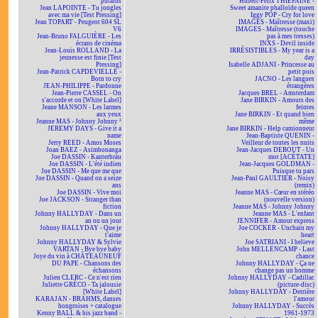
putains
Hubert-Félix THIÉFAINE -
Jean LAPOINTE - Tu jongles
Sweet amanite phalloïde queen
avec ma vie [Test Pressing]
Iggy POP - Cry for love
Jean TOPART - Peugeot 604 SL
IMAGES - Maîtresse (maxi)
V6
IMAGES - Maîtresse (touche
Jean-Bruno FALGUIÈRE - Les
pas à mes tresses)
écrans de cinéma
INXS - Devil inside
Jean-Louis ROLLAND - La
IRRÉSISTIBLES - My year is a
jeunesse est finie [Test
day
Pressing]
Isabelle ADJANI - Princesse au
Jean-Patrick CAPDEVIELLE -
petit pois
Born to cry
JACNO - Les langues
JEAN-PHILIPPE - Pardonne
étrangères
Jean-Pierre CASSEL - On
Jacques BREL - Amsterdam
s'accorde et on [White Label]
Jane BIRKIN - Amours des
Jeane MANSON - Les larmes
feintes
aux yeux
Jane BIRKIN - Et quand bien
Jeanne MAS - Johnny Johnny ²
même
JEREMY DAYS - Give it a
Jane BIRKIN - Help camionneur
name
Jean-Baptiste QUENIN -
Jerry REED - Amos Moses
Veilleur de toutes les nuits
Joan BAEZ - Asimbonanga
Jean-Jacques DEBOUT - Un
Joe DASSIN - Kanterbräu
mot [ACÉTATE]
Joe DASSIN - L'été indien
Jean-Jacques GOLDMAN -
Joe DASSIN - Me que me que
Puisque tu pars
Joe DASSIN - Quand on a seize
Jean-Paul GAULTIER - Noisy
ans
(remix)
Joe DASSIN - Vive moi
Jeanne MAS - Cœur en stéréo
Joe JACKSON - Stranger than
(nouvelle version)
fiction
Jeanne MAS - Johnny Johnny
Johnny HALLYDAY - Dans un
Jeanne MAS - L'enfant
an ou un jour
JENNIFER - Amour express
Johnny HALLYDAY - Que je
Joe COCKER - Unchain my
t'aime
heart
Johnny HALLYDAY & Sylvie
Joe SATRIANI - I believe
VARTAN - Bye bye baby
John MELLENCAMP - Last
Joye du vin à CHÂTEAUNEUF
chance
DU PAPE - Chansons des
Johnny HALLYDAY - Ça ne
échansons
change pas un homme
Julien CLERC - Ce n'est rien
Johnny HALLYDAY - Cadillac
Juliette GRÉCO - Ta jalousie
(picture-disc)
[White Label]
Johnny HALLYDAY - Derrière
KARAJAN - BRAHMS, danses
l'amour
hongroises + catalogue
Johnny HALLYDAY - Succès
Kenny BALL & his jazz band -
1961-1973