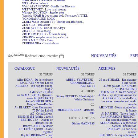
Wasis DIOP - The lord of the feather
WEA - Faites du bruit
Weird Al YANKOVIC - Smells like Nirvana
WET WET WET - Love is all around
Whitney HOUSTON - Step by step
Yannick NOAH & Les enfants de la Terre avec VITTEL
YOKOHAMA ZEN ROCK
ZEHETMAIR QUARTETT - Beethoven, Bruckner...
ZEN ZILA - Tata Aïcha
ZEND AVESTA - One of these days
ZHANÉ - Groove thang
ZIM POUM PLOCK - A fleur de sang
ZINZINS - sampler République Zinzin
ZOUK MACHINE - Kréol
ZURRIBANDA - La mala hora
2014/2026
ici
NOUVEAUTÉS
PRE
©b
Re℗roduction interdite (
)
CATALOGUE
NOUVEAUTÉS
ARCHIVES
33 TOURS
33 TOURS
33 TOURS
Alice DONA - De la tendresse
ABBÉ J. SYLVESTRE -
25 ans d'ISRAËL - Renaissance
[ACÉTATE + White Label]
CHAMBORIGAUD
d'une nation
ALLIANZ - Top pop for young
[ACÉTATE]
33ème gala de l'UNION des
people
ARTISTES (1963)
45 TOURS
AMC feiert 20 jahre
4TH & BROADWAY Sampler
André MALRAUX - Discours
ABBA - Lay all your love on me
Sidney BECHET - Silent night /
de mai 68 [ACÉTATE]
AIR FRANCE - Escale-Party,
White Christmas
André VERCHUREN -
vacances dansantes autour du
Tangos/Pasos-Dobles
monde
CD
Art BLAKEY - Jazz Messengers
AIR INTER - Notre monde c'est
MERCEDES BENZ - Mercedes
70 [White Label]
la France
190
AZ - Compilations
Al MARTINO - Torero (maxi)
85150/85151 [White Labels]
ALAN PARSONS PROJECT -
AUTRES SUPPORTS
BEETHOVEN - Disque de
The turn of a friendly card
démonstration
ALPHA BLONDY & the Solar
Divine MADNESS
Benny CARTER & Oscar
System - Révolution
PETERSON Quartet - Alone
BARCLAY - Le son de la
together
rumeur
Big Bill BROONZY - Last
BEETHOVEN - Symphonies 1