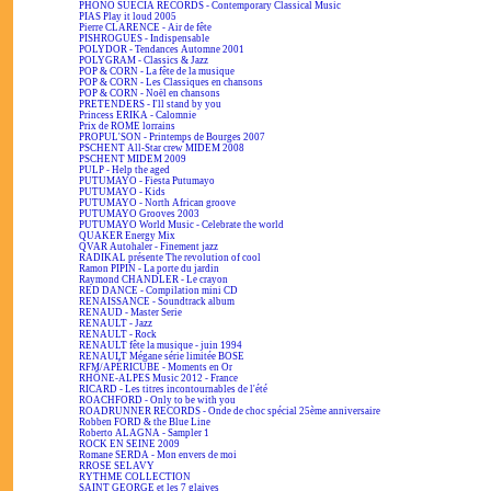
PHONO SUECIA RECORDS - Contemporary Classical Music
PIAS Play it loud 2005
Pierre CLARENCE - Air de fête
PISHROGUES - Indispensable
POLYDOR - Tendances Automne 2001
POLYGRAM - Classics & Jazz
POP & CORN - La fête de la musique
POP & CORN - Les Classiques en chansons
POP & CORN - Noël en chansons
PRETENDERS - I'll stand by you
Princess ERIKA - Calomnie
Prix de ROME lorrains
PROPUL'SON - Printemps de Bourges 2007
PSCHENT All-Star crew MIDEM 2008
PSCHENT MIDEM 2009
PULP - Help the aged
PUTUMAYO - Fiesta Putumayo
PUTUMAYO - Kids
PUTUMAYO - North African groove
PUTUMAYO Grooves 2003
PUTUMAYO World Music - Celebrate the world
QUAKER Energy Mix
QVAR Autohaler - Finement jazz
RADIKAL présente The revolution of cool
Ramon PIPIN - La porte du jardin
Raymond CHANDLER - Le crayon
RED DANCE - Compilation mini CD
RENAISSANCE - Soundtrack album
RENAUD - Master Serie
RENAULT - Jazz
RENAULT - Rock
RENAULT fête la musique - juin 1994
RENAULT Mégane série limitée BOSE
RFM/APÉRICUBE - Moments en Or
RHÔNE-ALPES Music 2012 - France
RICARD - Les titres incontournables de l'été
ROACHFORD - Only to be with you
ROADRUNNER RECORDS - Onde de choc spécial 25ème anniversaire
Robben FORD & the Blue Line
Roberto ALAGNA - Sampler 1
ROCK EN SEINE 2009
Romane SERDA - Mon envers de moi
RROSE SELAVY
RYTHME COLLECTION
SAINT GEORGE et les 7 glaives