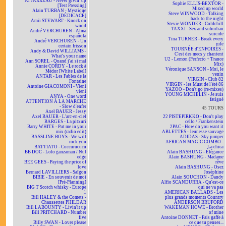
Al JARREAU - Never givin' up
Sophie ELLIS-BEXTOR -
[Test Pressing]
Mixed up world
Alain TURBAN - Mystique
Steve WINWOOD - Talking
[DÉDICACÉ]
back to the night
Amii STEWART - Knock on
Stevie WONDER - Coldchill
wood
TAXXI - Sex and suburban
André VERCHUREN - Alma
suicide
española
Tina TURNER - Break every
André VERCHUREN - Un
rule
certain frisson
TOURNÉE d'ENFOIRÉS -
Andy & David WILLIAMS -
C'est des mecs y chantent
What's your name
U2 - Lemon (Perfecto + Trance
Ann SOREL - Quand j'ai si mal
Mix)
Annie CORDY - Le rock à
Véronique SANSON - Moi, le
Médor [White Label]
venin
ANTAR - Les Fables de la
VIRGIN - Club 82
Fontaine
VIRGIN - les Must de l'été 86
Antoine GIACOMONI - Vieni
YAZOO - Don't go (re-mixes)
vieni
YOUNG MICHELIN - Je suis
ANYA - One word
fatigué
ATTENTION À LA MARCHE
- Slow d'enfer
45 TOURS
Axel BAUER - Jessy
Axel BAUER - L'arc-en-ciel
22 PISTEPIRKKO - Don't play
BARGES - La pitxuri
cello / Frankenstein
Barry WHITE - Put me in your
2PAC - How do you want it
mix (radio edit)
ABLETTES - Jeunesse sauvage
BASSLINE BOYS - We will
ADIDAS - Sky jumper
rock you
AFRICAN MAGIC COMBO -
BATTIATO - Cuccurucucu
La chica
BB DOC - Lolo ganzaman / Nul
Alain BASHUNG - Élégance
edge
Alain BASHUNG - Madame
BEE GEES - Paying the price of
rêve
love
Alain BASHUNG - Osez
Bernard LAVILLIERS - Saïgon
Joséphine
BIBIE - En souvenir de moi
Alain SOUCHON - Dandy
[Pré-Planning]
Alfio SCANDURRA - Qu'est-ce
BIG T Scotch whisky - Europe
qui ne va pas
1
AMERICAN BALLADS - Les
Bill HALEY & the Comets -
plus grands moments Country
Chaussettes PHILDAR
ANDERSON BRUFORD
Bill LABOUNTY - Livin'it up
WAKEMAN HOWE - Brother
Bill PRITCHARD - Number
of mine
five
Antoine DONNET - Fais gaffe à
Billy SWAN - Lover please
ce que tu penses...