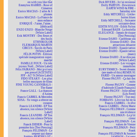
on with you like that
Dick RIVERS - Je t'ai reconnue
Emmylou HARRIS - Rose of
Dolly PARTON - Downtown
Cimarron
EARTH WIND & FIRE -
Enrico MACIAS - 2 ailes & 3
Saturday nite
plumes
Eddy MITCHELL - Lèche-
Enrico MACIAS - La France de
bottes blues
mon enfance
Eddy MITCHELL - Soixante
ENRIQUÉ - J'aime, J'aime...
soixante-deux
[dédicacé]
EDITH NYLON - Edith Nylon
ENZO ENZO - Blanche Neige
Edouard BAER - La bostella
[White Label]
ELEGANCE - Jamais de risque
Erik MONTRY - Des fleurs et
[Test Pressing]
des fusils
Etienne DAHO - Caribbean sea
ETHNIKOLOR
Etienne DAHO - Des
F.LEMARQUE/MARTIN
attractions désastre
CIRCUS - Succès de Paris
Etienne DAHO - Epaule tattoo
[White Label]
Etienne DAHO - Epaule tattoo
FÉLIX POTIN - Édition
(maxi)
spéciale inauguration super-
Etienne DAHO - Il ne dira pas
marché
[White Label]
FAMILLE FOUX - Un très
Etienne DAHO - Les voyages
joyeux Noël... [White Label]
immobiles
Félix FAIRANO - Moi je n'suis
EURYTHMICS - Sweet dreams
pas pressé [ACÉTATE]
(are made of this) REMIX 91
FFF - AC² N [White Label]
FARID - Un amour montagne
FIDO STEAKY - Les plus
Florent PAGNY - Ça fait des
belles musiques de films
nuits
FINE YOUNG CANNIBALS -
Florent PAGNY - Comme
The flame
d'habitude [Claude François]
France GALL - La chanson
Florent PAGNY - Jolie môme
d'Azima
[Léo Ferré]
Francis CABREL & Mercedes
Florent PAGNY - Tue-moi
SOSA - Yo vengo a ofrecer mi
FORBANS - Lève ton ful de là
corazon
Francis CABREL - Je rêve
Francis LEANDRI - EP Ton
Francis CABREL - Petite Marie
absence, ton silence [White
François FELDMAN - Comme
Label]
une évidence
Francis LEANDRI - SP Ton
François FELDMAN - Le p'tit
absence, ton silence [White
cireur
Label]
François FELDMAN - Les
Franck DIDIER - Pour la
valses de Vienne
première fois [Test Pressing]
François FELDMAN - Petit
François FELDMAN - Le
Frank
serpent qui danse
François FELDMAN & Joniece
Frédéric BERTHELOT -
JAMISON - J'ai peur