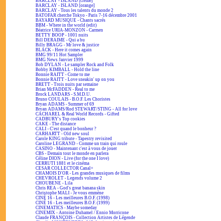
BARCLAY - ISLAND [crème]
BARCLAY - ISLAND [orange]
BARCLAY - Tous les talents du monde 2
BATOFAR cherche Tokyo - Paris 7-16 décembre 2001
BAYARD MUSIQUE - Chants sacrés
BBM - Where in the world (edit)
Béatrice URIA-MONZON - Carmen
BETTY BOOP - 1001 nuits
Bill DERAIME - Qui a bu
Billy BRAGG - Mr love & justice
BLACK - Here it comes again
BMG 99/11 Hot Sampler
BMG News Janvier 1999
Bob DYLAN - Le sampler Rock and Folk
Bobby KIMBALL - Hold the line
Bonnie RAITT - Come to me
Bonnie RAITT - Love sneakin' up on you
BRETT - Trois nuits par semaine
Brian McFADDEN - Real to me
Brock LANDARS - S.M.D.U.
Bruno COULAIS - B.O.F. Les Choristes
Bryan ADAMS - Summer of 69
Bryan ADAMS/Rod STEWART/STING - All for love
CACHAREL & Real World Records - Gifted
CADBURY's Top cookies
CAKE - The distance
CALI - C'est quand le bonheur ?
CARHARTT - Old new soul
Carole KING tribute - Tapestry revisited
Caroline LEGRAND - Comme un train qui roule
CASINO - Maintenant c'est à vous de jouer
CBS - Demain tout le monde en parlera
Céline DION - Live (for the one I love)
CERRUTI 1881 et le cinéma
CESAR COLLECTOR Canal+
CHAMOIS D'OR - Les grandes musiques de films
CHEVROLET - Legends volume 2
CHOUBENE - Lila
Chris REA - God's great banana skin
Christophe MALI - Je vous emmène
CINÉ 16 - Les meilleures B.O.F. (1998)
CINÉ 16 - Les meilleures B.O.F. (1999)
CINEMATICS - Maybe someday
CINEMIX - Antoine Duhamel / Ennio Morricone
Claude FRANÇOIS - Collection Artistes de Légende