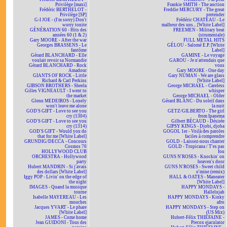
Privilège [maxi]
Frankie SMITH - The auction
Frédéric BERTHELOT -
Freddie MERCURY - The great
Privilège [SP]
pretender
G-I JOE - (I'm sorry) Don't
Frédéric CHATEAU - Le
worry tonite
malheur des uns... [White Label]
GÉNÉRATION 60 - Hits des
FREEMEN - Military beat
années 60 (1 & 2)
(strumentale)
Gary MOORE - After the war
FULL METAL HITS
Georges BRASSENS - Le
GÉLOU - Salomé E.P. [White
fantôme
Label]
Gérard BLANCHARD - Elle
GAMINE - Le voyage
voulait revoir sa Normandie
GAROU - Je n'attendais que
Gérard BLANCHARD - Rock
vous
Amadour
Gary MOORE - One day
GIANTS OF ROCK - Little
Gary NUMAN - We are glass
Richard & Carl Perkins
[White Label]
GIBSON BROTHERS - Sheela
George MICHAEL - Careless
Gilles VIGNEAULT - I went to
whisper
the market
George MICHAEL - Older
Glenn MEDEIROS - Lonely
Gérard BLANC - Du soleil dans
won't leave me alone
la nuit
GOD'S GIFT - Love to see you
GETZ/GILBERTO - The girl
cry (1304)
from Ipanema
GOD'S GIFT - Love to see you
Gilbert BÉCAUD - Désirée
cry (1314)
GIPSY KINGS - Djobi, djoba
GOD'S GIFT - Would you do
GOGOL 1er - Voilà des paroles
that for me [White Label]
faciles à comprendre
GRUNDIG/DECCA - Concours
GOLD - Laissez-nous chanter
Cosmos 70
GOLD - Tropicana / T'es pas
HOLLYWOOD CLUB
fou
ORCHESTRA - Hollywood
GUNS N'ROSES - Knockin' on
party
heaven's door
Hubert MANDRIN - Si j'avais
GUNS N'ROSES - Sweet child
des dollars [White Label]
o'mine (remix)
Iggy POP - Livin' on the edge of
HALL & OATES - Maneater
the night
[White Label]
IMAGES - Quand la musique
HAPPY MONDAYS -
tourne
Hallelujah
Isabelle MAYEREAU - Les
HAPPY MONDAYS - Kinky
mouches
afro
Jacques YVART - Le phare
HAPPY MONDAYS - Step on
[White Label]
(US Mix)
JAMES - Come home
Hubert-Félix THIÉFAINE -
Jean GUIDONI - Tous des
Precox ejaculator