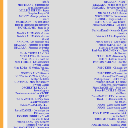
bébés
NIAGARA - Assez !
Mike BRANT - Summertime
NIAGARA - Je dois m'en aller
pour Mademoiselle
NIAGARA - Psychotrope [Test
MILLIAT FRÈRES - Super
Pressing]
Surprise Party n° 8
NIAGARA - Tchiki boum
MONTY - Moi je préfère la
NOVECENTO - Come to me
France
O-ZONE - Dragostea din teï
MORRISSEY - The last of the
PÉPIT' SHOW - Aye Pépito !
famous international playboys
Pascale CHAMBRY - Les mots
MOVIE MUSIC - Stars de la
du jour
pub
Patricia KAAS - Kennedy Rose
Natali KAUFMANN - Lover
(remix)
Natali KAUFMANN - Lover
Patricia KAAS - Regarde les
(bleu)
riches
NATALYS - Ses premiers cris
Patrick JUVET - Lady night
NIAGARA - Flammes de l'enfer
Patrick SÉBASTIEN - Tu
NIAGARA - Flammes de l'enfer
t'laisses aller (ma vieille)
(maxi)
Paul-Jean BOROWSKY - L'âge
Nicole CROISILLE - L'été
de diamant
NICOLETTA - Un homme
PEARL JAM - Given to fly
Nina HAGEN - Hold me
PERET - Late mi corazon
Nino FERRER - La Carmencita
Pete TOWNSHEND - Face the
[White Label]
face
Nino ROTA - O Venise, Venaga,
Phil O'KINS - Chasseur de
Venus
charme
NOUCHKAÏ - Différence
Phil O'KINS - Chasseur de
NUTS - Rock'n'Nuts 2, Wooly
charme [Test Pressing]
bully/The letter
Philippe LAVIL - EP 4 Titres
OLYMPICS - Mine exclusively
Philippe RUSSO - En pleine
[White Label]
lumière [Test Pressing]
ORCHESTRE ROUGE -
Pierre BACHELET - Écris-moi
Seconds grate
Pierre BACHELET - Elle est
Parade de variétés LA VACHE
d'ailleurs
QUI RIT
Pierre BACHELET - Les corons
PARIS MATCH - Le Pape Jean
PIGALLE - Dans la salle du
XXIII vous parle
bar-tabac...
PARIS PALACE HOTEL -
PIJON - Cache-cache party
Ramona
PIJON - Cache-cache party
Pascal DANEL - Les neiges du
(remix)
Kilimandjaro
PINK FLOYD - Another brick
PASSION FODDER - I'd sell
in the Wall ²
my soul to God
PORTE MENTAUX - Combat
Patricia KAAS - Une dernière
des races
semaine à New York
POWER ROCK - Saxon & Deep
Paul McCARTNEY - Once upon
Purple