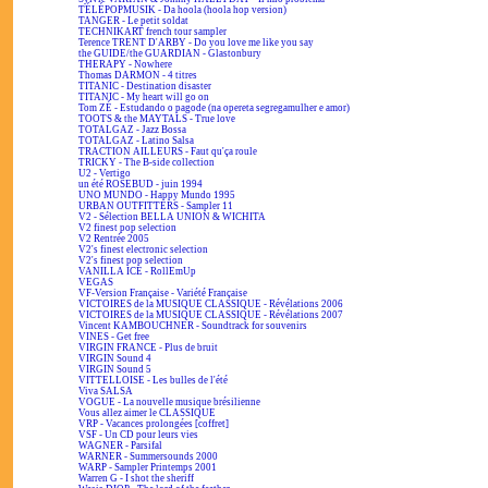
TÉLÉPOPMUSIK - Da hoola (hoola hop version)
TANGER - Le petit soldat
TECHNIKART french tour sampler
Terence TRENT D'ARBY - Do you love me like you say
the GUIDE/the GUARDIAN - Glastonbury
THERAPY - Nowhere
Thomas DARMON - 4 titres
TITANIC - Destination disaster
TITANIC - My heart will go on
Tom ZÉ - Estudando o pagode (na opereta segregamulher e amor)
TOOTS & the MAYTALS - True love
TOTALGAZ - Jazz Bossa
TOTALGAZ - Latino Salsa
TRACTION AILLEURS - Faut qu'ça roule
TRICKY - The B-side collection
U2 - Vertigo
un été ROSEBUD - juin 1994
UNO MUNDO - Happy Mundo 1995
URBAN OUTFITTERS - Sampler 11
V2 - Sélection BELLA UNION & WICHITA
V2 finest pop selection
V2 Rentrée 2005
V2's finest electronic selection
V2's finest pop selection
VANILLA ICE - RollEmUp
VEGAS
VF-Version Française - Variété Française
VICTOIRES de la MUSIQUE CLASSIQUE - Révélations 2006
VICTOIRES de la MUSIQUE CLASSIQUE - Révélations 2007
Vincent KAMBOUCHNER - Soundtrack for souvenirs
VINES - Get free
VIRGIN FRANCE - Plus de bruit
VIRGIN Sound 4
VIRGIN Sound 5
VITTELLOISE - Les bulles de l'été
Viva SALSA
VOGUE - La nouvelle musique brésilienne
Vous allez aimer le CLASSIQUE
VRP - Vacances prolongées [coffret]
VSF - Un CD pour leurs vies
WAGNER - Parsifal
WARNER - Summersounds 2000
WARP - Sampler Printemps 2001
Warren G - I shot the sheriff