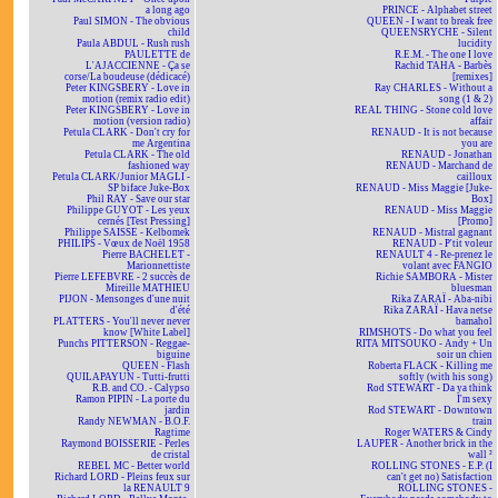
a long ago
PRINCE - Alphabet street
Paul SIMON - The obvious
QUEEN - I want to break free
child
QUEENSRYCHE - Silent
Paula ABDUL - Rush rush
lucidity
PAULETTE de
R.E.M. - The one I love
L'AJACCIENNE - Ça se
Rachid TAHA - Barbès
corse/La boudeuse (dédicacé)
[remixes]
Peter KINGSBERY - Love in
Ray CHARLES - Without a
motion (remix radio edit)
song (1 & 2)
Peter KINGSBERY - Love in
REAL THING - Stone cold love
motion (version radio)
affair
Petula CLARK - Don't cry for
RENAUD - It is not because
me Argentina
you are
Petula CLARK - The old
RENAUD - Jonathan
fashioned way
RENAUD - Marchand de
Petula CLARK/Junior MAGLI -
cailloux
SP biface Juke-Box
RENAUD - Miss Maggie [Juke-
Phil RAY - Save our star
Box]
Philippe GUYOT - Les yeux
RENAUD - Miss Maggie
cernés [Test Pressing]
[Promo]
Philippe SAISSE - Kelbomek
RENAUD - Mistral gagnant
PHILIPS - Vœux de Noël 1958
RENAUD - P'tit voleur
Pierre BACHELET -
RENAULT 4 - Re-prenez le
Marionnettiste
volant avec FANGIO
Pierre LEFEBVRE - 2 succès de
Richie SAMBORA - Mister
Mireille MATHIEU
bluesman
PIJON - Mensonges d'une nuit
Rika ZARAÏ - Aba-nibi
d'été
Rika ZARAÏ - Hava netse
PLATTERS - You'll never never
bamahol
know [White Label]
RIMSHOTS - Do what you feel
Punchs PITTERSON - Reggae-
RITA MITSOUKO - Andy + Un
biguine
soir un chien
QUEEN - Flash
Roberta FLACK - Killing me
QUILAPAYUN - Tutti-frutti
softly (with his song)
R.B. and CO. - Calypso
Rod STEWART - Da ya think
Ramon PIPIN - La porte du
I'm sexy
jardin
Rod STEWART - Downtown
Randy NEWMAN - B.O.F.
train
Ragtime
Roger WATERS & Cindy
Raymond BOISSERIE - Perles
LAUPER - Another brick in the
de cristal
wall ²
REBEL MC - Better world
ROLLING STONES - E.P. (I
Richard LORD - Pleins feux sur
can't get no) Satisfaction
la RENAULT 9
ROLLING STONES -