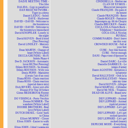
DADJE MEETING TIME -
CINDERELLA - Shelter me
Ybo libo
CLAN OF XYMOX -
DALIDA - Gigi in paradisco
Muscoviet mosquito
DAN REED NETWORK -
Claude FRANÇOIS - Du pain et
Tiger in a dress
du beurre
Daniel LEDUC - Soleil
Claude FRANÇOIS - Reste
DAVE - Hurlevent
Claude ROGEN - Fantaisie
DAVID + DAVID - Welcome to
Impromptu op. 66 de Chopin
the boomtown
Claudia BRÜCKEN - Fanatic
DAVID + DAVID - Welcome to
COCA-COLA French Rock -
the boomtown [monoface]
Téléphone + Starshooter
David KNOPFLER - Lonely is
COCA-COLA Nicolas
the night
PEYRAC
David KOVEN - Bord à bord
COMMUNARDS - Don't leave
[Test Pressing]
me this way
David LINDLEY - Mercury
CROWDED HOUSE - Fall at
blues
your feet
Dean MARTIN - Change of
CURE - Just like heaven
heart [White Label]
CURE - Never enough
DECCA/GRUNDIG - Hi-Fi
DANI - Papa vient d'épouser la
Stéréo Phase 4
bonne
Dee D. JACKSON - Automatic
Daniel DARC - La ville
lover 88 [Test Pressing]
Danielle DARRIEUX - Le
Démis ROUSSOS - So dreamy
temps d'aimer
Démis ROUSSOS - With you
Dante AGOSTINI - Initiation à
Denis PEPIN - Marinette
la batterie
(j'avais l'air d'un con)
David HALLYDAY - Ooh la la
Diana ROSS - Chain reaction
David HALLYDAY - Wanna
Diana ROSS - Chain reaction
take my time
(special dance mix)
David KOVEN - Afrique
Dick RIVERS - Ainsi soit-elle
David MARTIAL - Célimène
Disque d'Or Top 50 biface
David Mc NEIL - Tiramisu
Glenn MEDEIROS & Florent
DEAD OR ALIVE - Brand new
PAGNY
lover
DO VISSINGA - Porto Vecchio
DEF LEPPARD - Animal
Donna SUMMER - The
DEF LEPPARD - Animal
wanderer [White Label]
(spécial promo)
DOOBIE BROTHERS - Real
DEF LEPPARD - Let's get
love [White Label]
rocked
DUTCH DIESEL - Goin' back
DEF LEPPARD - Let's get
to China
rocked (poster)
Elliott MURPHY - Closer
DEF LEPPARD - Let's get
Elton JOHN - Easier to walk
rocked (teaser)
away
DEPECHE MODE - Everything
Elton JOHN - I don't wanna go
counts (live)