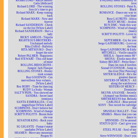
Richard LORD - Rallye Monte-
Everybody needs somebody to
Carlo [dédicacé]
love
Richard LORD - The winning
ROLLING STONES - Paint It,
lion (it's time to go)
Black
Richard MARX - Keep coming
ROMANCE - Dance my way to
back
your heart
Richard MARX - Now and
Rose LAURENS - Africa
forever
ROXY MUSIC - Avalon
Richard SANDERSON - Check
RUN DMC - Walk this way
on the list [White Label]
SCORPIONS - Wind of change
Richard SANDERSON - She's a
(maxi)
lady
SCRITTI POLITTI - Lover to
RICKY AMIGOS - Téquila
fall
RIGHTEOUS BROTHERS -
SEPTEMBER - Cry for you
Unchained melody
Serge GAINSBOURG - Love on
Rika ZARAÏ - Hallelou
the beat
RITA MITSOUKO - Don't
Serge GAINSBOURG & Eddy
forget the nite
MITCHELL - Vieille canaille
Robert PALMER - Happiness
SHEILA - Spacer remix 98 ²
Rod STEWART - This old heart
SHONA - Elodie mon rêve
of mine
Sidney BECHET - Petite fleur /
ROLLING BIDOCHONS -
Dans les rues d'Antibes
Jumpin' Jack Flasque
Sinead O'CONNOR - Jump in
ROLLING STONES - Honky
the river [Test Pressing]
tonk women
SISTER SLEDGE - He's the
Ron GOODWIN - Ces
greatest dancer
merveilleux fous volants...
SISTERS OF MERCY - All
[White Label]
along the watchtower
Roy ROBY - Time for dancing
SISTERS OF MERCY -
RUDY La Scala - Woman
Dominion
SALT'N'PEPA - You showed me
SKUNK ANANSIE - Secretly
SANDRA - Secret land
(Armand van Helden remix)
(remixes)
SMITHEREENS feat. Belinda
SANTA ESMERALDA - C'est
CARLISLE - Blue period
magnifique [White Label]
SONY - Test record for cartridge
SCORPIONS - Don't believe her
file
SCORPIONS - Wind of change
SPANDAU BALLET - True
SCRITTI POLITTI - Boom there
SPARKS - Music that you can
she was
dance to
SENATOR KING - Rock your
SPINNERS - I'll be around
baby
STATUS QUO - Can't give you
SG GIGANTE - Fumar é matar
more
saudades [White Label]
STEEL PULSE - Soul of my
SHAMEN - Move any mountain
soul
Progen 91
Steve WINWOOD - Don't you