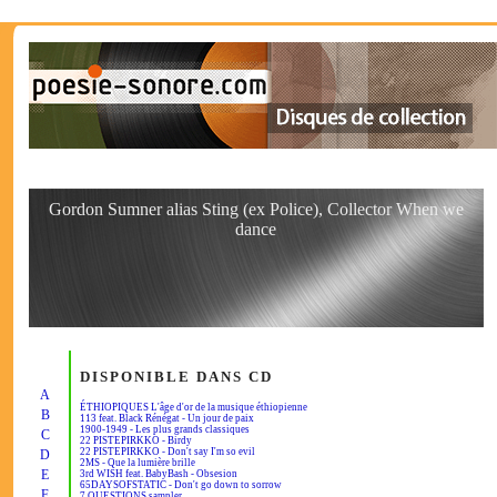
Gordon Sumner alias Sting (ex Police), Collector When we
dance
DISPONIBLE DANS CD
A
ÉTHIOPIQUES L'âge d'or de la musique éthiopienne
B
113 feat. Black Rénégat - Un jour de paix
1900-1949 - Les plus grands classiques
C
22 PISTEPIRKKO - Birdy
22 PISTEPIRKKO - Don't say I'm so evil
D
2MS - Que la lumière brille
E
3rd WISH feat. BabyBash - Obsesion
65DAYSOFSTATIC - Don't go down to sorrow
F
7 QUESTIONS sampler