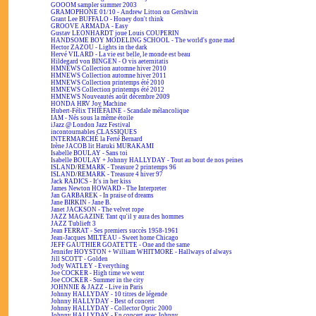
GOOOM sampler summer 2003
GRAMOPHONE 01/10 - Andrew Litton on Gershwin
Grant Lee BUFFALO - Honey don't think
GROOVE ARMADA - Easy
Gustav LEONHARDT joue Louis COUPERIN
HANDSOME BOY MODELING SCHOOL - The world's gone mad
Hector ZAZOU - Lights in the dark
Hervé VILARD - La vie est belle, le monde est beau
Hildegard von BINGEN - O vis aeternitatis
HMNEWS Collection automne hiver 2010
HMNEWS Collection automne hiver 2011
HMNEWS Collection printemps été 2010
HMNEWS Collection printemps été 2012
HMNEWS Nouveautés août décembre 2009
HONDA HRV Joy Machine
Hubert-Félix THIÉFAINE - Scandale mélancolique
IAM - Nés sous la même étoile
iJazz @ London Jazz Festival
incontournables CLASSIQUES
INTERMARCHÉ la Ferté Bernard
Irène JACOB lit Haruki MURAKAMI
Isabelle BOULAY - Sans toi
Isabelle BOULAY + Johnny HALLYDAY - Tout au bout de nos peines
ISLAND/REMARK - Treasure 2 printemps 96
ISLAND/REMARK - Treasure 4 hiver 97
Jack RADICS - It's in her kiss
James Newton HOWARD - The Interpreter
Jan GARBAREK - In praise of dreams
Jane BIRKIN - Jane B.
Janet JACKSON - The velvet rope
JAZZ MAGAZINE Tant qu'il y aura des hommes
JAZZ Tublieft 3
Jean FERRAT - Ses premiers succès 1958-1961
Jean-Jacques MILTEAU - Sweet home Chicago
JEFF GAUTHIER GOATETTE - One and the same
Jennifer HOYSTON + William WHITMORE - Hallways of always
Jill SCOTT - Golden
Jody WATLEY - Everything
Joe COCKER - High time we went
Joe COCKER - Summer in the city
JOHNNIE & JAZZ - Live in Paris
Johnny HALLYDAY - 10 titres de légende
Johnny HALLYDAY - Best of concert
Johnny HALLYDAY - Collector Optic 2000
Johnny HALLYDAY - En concert avec Johnny