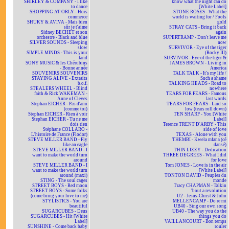
SHIRLEY & COMPANY - I like
know what the night can do
to dance
[White Label]
SHOPPING AT ORLY - Hors
STONE ROSES - What the
commerce
world is waiting for / Fools
SHUKY & AVIVA - Mais bien
gold
sûr je t'aime
STRAY CATS - Bring it back
Sidney BECHET et son
again
orchestre - Black and blue
SUPERTRAMP - Don't leave me
SILVER SOUNDS - Sleeping
now
slow
SURVIVOR - Eye of the tiger
SIMPLE MINDS - This is your
(Rocky III)
land
SURVIVOR - Eye of the tiger &
SONY MUSIC & les Chérubins
JAMES BROWN - Living in
- Bonne année
America
SOUVENIRS SOUVENIRS
TALK TALK - It's my life /
STAYING ALIVE - Extraits
Such a shame
b.o.f.
TALKING HEADS - Road to
STEALERS WHEEL - Blind
nowhere
faith & Rick WAKEMAN -
TEARS FOR FEARS - Famous
Anne of Cleves
last words
Stephan EICHER - Pas d'ami
TEARS FOR FEARS - Laid so
(comme toi)
low (tears roll down)
Stephan EICHER - Rien à voir
TEN SHARP - You [White
Stephan EICHER - Tu ne me
Label]
dois rien
Terence TRENT D'ARBY - This
Stéphane COLLARO -
side of love
L'histoire de France (Flodor)
TEXAS - Alone with you
STEVE MILLER BAND - Fly
THEMBI - Kwela mfana (cé
like an eagle
dansé)
STEVE MILLER BAND - I
THIN LIZZY - Dedication
want to make the world turn
THREE DEGREES - What I did
around
for love
STEVE MILLER BAND - I
Tom JONES - Love is in the air
want to make the world turn
[White Label]
around (maxi)
TONTON DAVID - Peuples du
STING - The soul cages
monde
STREET BOYS - Red moon
Tracy CHAPMAN - Talkin
STREET BOYS - Some folks
'bout a revolution
(come bring your love to me)
U2 - Jesus-Christ & John
STYLISTICS - You are
MELLENCAMP - Do re mi
beautiful
UB40 - Sing our own song
SUGARCUBES - Deus
UB40 - The way you do the
SUGARCUBES - Hit [White
things you do
Label]
VAILLANCOURT - Bon temps
SUNSHINE - Come back baby
rouler