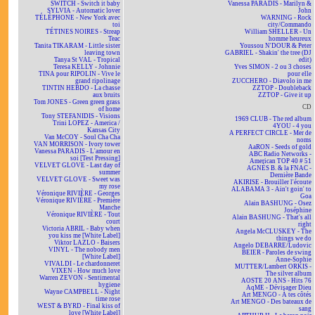
SWITCH - Switch it baby
Vanessa PARADIS - Marilyn &
SYLVIA - Automatic lover
John
TÉLÉPHONE - New York avec
WARNING - Rock
toi
city/Commando
TÉTINES NOIRES - Streap
William SHELLER - Un
Teac
homme heureux
Tanita TIKARAM - Little sister
Youssou N'DOUR & Peter
leaving town
GABRIEL - Shakin' the tree (DJ
Tanya St VAL - Tropical
edit)
Teresa KELLY - Johnnie
Yves SIMON - 2 ou 3 choses
TINA pour RIPOLIN - Vive le
pour elle
grand ripolinage
ZUCCHERO - Diavolo in me
TINTIN HEBDO - La chasse
ZZTOP - Doubleback
aux bruits
ZZTOP - Give it up
Tom JONES - Green green grass
CD
of home
Tony STEFANIDIS - Visions
1969 CLUB - The red album
Trini LOPEZ - America /
4YOU - 4 you
Kansas City
A PERFECT CIRCLE - Mer de
Van McCOY - Soul Cha Cha
noms
VAN MORRISON - Ivory tower
AaRON - Seeds of gold
Vanessa PARADIS - L'amour en
ABC Radio Networks -
soi [Test Pressing]
American TOP 40 # 51
VELVET GLOVE - Last day of
AGNÈS B. & la FNAC -
summer
Dernière Bande
VELVET GLOVE - Sweet was
AKIRISE - Brouiller l'écoute
my rose
ALABAMA 3 - Ain't goin' to
Véronique RIVIÈRE - Georges
Goa
Véronique RIVIÈRE - Première
Alain BASHUNG - Osez
Manche
Joséphine
Véronique RIVIÈRE - Tout
Alain BASHUNG - That's all
court
right
Victoria ABRIL - Baby when
Angela McCLUSKEY - The
you kiss me [White Label]
things we do
Viktor LAZLO - Baisers
Angelo DEBARRE/Ludovic
VINYL - The nobody men
BEIER - Paroles de swing
[White Label]
Anne-Sophie
VIVALDI - Le chardonneret
MUTTER/Lambert ORKIS -
VIXEN - How much love
The silver album
Warren ZEVON - Sentimental
AOSTE 20 ANS - Hits 76
hygiene
AqME - Dévisager Dieu
Wayne CAMPBELL - Night
Art MENGO - À tes côtés
time rose
Art MENGO - Des bateaux de
WEST & BYRD - Final kiss of
sang
love [White Label]