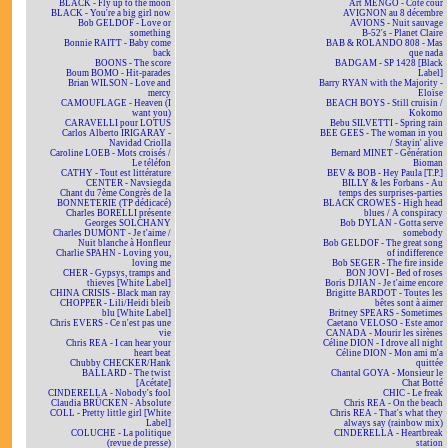
BLACK - Fly up to the moon
Art MENGO - Côté cour
BLACK - You're a big girl now
AVIGNON au 8 décembre
Bob GELDOF - Love or
AVIONS - Nuit sauvage
something
B-52's - Planet Claire
Bonnie RAITT - Baby come
BAB & ROLANDO 808 - Mas
back
que nada
BOONS - The score
BADGAM - SP 1428 [Black
Boum BOMO - Hit-parades
Label]
Brian WILSON - Love and
Barry RYAN with the Majority -
mercy
Eloïse
CAMOUFLAGE - Heaven (I
BEACH BOYS - Still cruisin /
want you)
Kokomo
CARAVELLI pour LOTUS
Bebu SILVETTI - Spring rain
Carlos Alberto IRIGARAY -
BEE GEES - The woman in you
Navidad Criolla
/ Stayin' alive
Caroline LOEB - Mots croisés /
Bernard MINET - Génération
Le téléfon
Bioman
CATHY - Tout est littérature
BEV & BOB - Hey Paula [T.P.]
CENTER - Navsiegda
BILLY & les Forbans - Au
Chant du 7ème Congrès de la
temps des surprises-parties
BONNETERIE (TP dédicacé)
BLACK CROWES - High head
Charles BORELLI présente
blues / A conspiracy
Georges SOLCHANY
Bob DYLAN - Gotta serve
Charles DUMONT - Je t'aime /
somebody
Nuit blanche à Honfleur
Bob GELDOF - The great song
Charlie SPAHN - Loving you,
of indifference
loving me
Bob SEGER - The fire inside
CHER - Gypsys, tramps and
BON JOVI - Bed of roses
thieves [White Label]
Boris DJIAN - Je t'aime encore
CHINA CRISIS - Black man ray
Brigitte BARDOT - Toutes les
CHOPPER - Lili/Heidi bleib
bêtes sont à aimer
blu [White Label]
Britney SPEARS - Sometimes
Chris EVERS - Ce n'est pas une
Caetano VELOSO - Este amor
vie
CANADA - Mourir les sirènes
Chris REA - I can hear your
Céline DION - I drove all night
heart beat
Céline DION - Mon ami m'a
Chubby CHECKER/Hank
quittée
BALLARD - The twist
Chantal GOYA - Monsieur le
[Acétate]
Chat Botté
CINDERELLA - Nobody's fool
CHIC - Le freak
Claudia BRÜCKEN - Absolute
Chris REA - On the beach
COLL - Pretty little girl [White
Chris REA - That's what they
Label]
always say (rainbow mix)
COLUCHE - La politique
CINDERELLA - Heartbreak
(revue de presse)
station