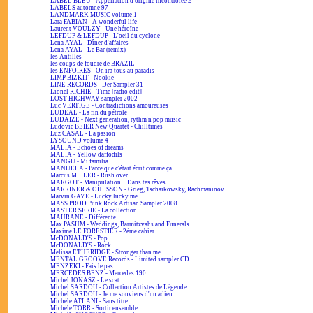
LABEL BLEU - Appellation d'origine incontrôlée 2
LABELS automne 97
LANDMARK MUSIC volume 1
Lara FABIAN - A wonderful life
Laurent VOULZY - Une héroïne
LEFDUP & LEFDUP - L'oeil du cyclone
Lena AYAL - Dîner d'affaires
Lena AYAL - Le Bar (remix)
les Antilles
les coups de foudre de BRAZIL
les ENFOIRÉS - On ira tous au paradis
LIMP BIZKIT - Nookie
LINE RECORDS - Der Sampler 31
Lionel RICHIE - Time [radio edit]
LOST HIGHWAY sampler 2002
Luc VERTIGE - Contradictions amoureuses
LUDÉAL - La fin du pétrole
LUDAIZE - Next generation, rythm'n'pop music
Ludovic BEIER New Quartet - Chilltimes
Luz CASAL - La pasion
LYSOUND volume 4
MALIA - Echoes of dreams
MALIA - Yellow daffodils
MANGU - Mi familia
MANUELA - Parce que c'était écrit comme ça
Marcus MILLER - Rush over
MARGOT - Manipulation + Dans tes rêves
MARRINER & OHLSSON - Grieg, Tschaikowsky, Rachmaninov
Marvin GAYE - Lucky lucky me
MASS PROD Punk Rock Artisan Sampler 2008
MASTER SERIE - La collection
MAURANE - Différente
Max PASHM - Weddings, Barmitzvahs and Funerals
Maxime LE FORESTIER - 2ème cahier
McDONALD'S - Pop
McDONALD'S - Rock
Melissa ETHERIDGE - Stronger than me
MENTAL GROOVE Records - Limited sampler CD
MENZEKI - Fais le pas
MERCEDES BENZ - Mercedes 190
Michel JONASZ - Le scat
Michel SARDOU - Collection Artistes de Légende
Michel SARDOU - Je me souviens d'un adieu
Michèle ATLANI - Sans titre
Michèle TORR - Sortir ensemble