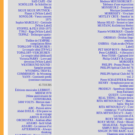
SAD CAFÉ - Olé
Modeste MOUSSORGSKY -
SCHÖLLER - In Schöller ist
Tableaux d'une exposition
Musik
MONSIEUR Z - Fourrure et
SIGUE SIGUE SPUTNICK -
Musique [numéroté]
Flaunt it [White Label]
MORRISSEY - Viva hate
SONOLOR - Vœux sonores
MÖTLEY CRÜE - Smokin' in
1975
the boys room
Sophie MARCEAU - Certitude
Murray HEAD - Sooner or later
[White Label]
MUSTANG Kollektion Herbst
STOFFEL & FILS 1950-1975
Winter 83
T'PAU - Rage [White Label]
Nanette WORKMAN - Chaude
TEPPAZ - Technique spatio-
[white label]
dynamic
ORISHAS - Orishas llego
Théâtre de l'EMPIRE -
remixes
compilation Rétro
OSIBISA - Ojah awake [White
TOPALOFF-VERCHUREN -
Label]
Le couple idéal [TP/WL]
PET SHOP BOYS - Behaviour
TOPALOFF~VERCHUREN -
Peter GABRIEL - 4 (Security)
Le couple idéal [dédicacé]
Peter TOSH - Captured live
Victoria PARRY - Love and
Philip OAKEY & Giorgio
devotion [White Label]
MORODER
WESTBOUND SOUND -
PHILIPS - Promo Promo 74
Sampler promo
PHILIPS Spécial Club été 76
WYOMING TRAVEL
vol.1
COMMISSION - In Wyoming
PHILIPS Spécial Club été 78
YANN - Continent perdu
vol. 2
(continue continue)
Pierre SCHAEFFER & Pierre
HENRY - Symphonie pour un
45 TOURS
homme seul
PRODIGY - Speedway (theme
Éditions musicales LEBRIOT -
from Fastlane)
MIDEM 1970
QUEEN - Live magic
20ème anniversaire de
REAL THING - Boogie down
CONFORAMA
RITA MITSOUKO n°1 - Marcia
5000 VOLTS - Motion man /
baila / Hip kit
Bye love
RITA MITSOUKO n°2 - C'est
ABC - Poison arrow
comme ça / Y'a d'la haine
Abdel DJELIL - Elle passe sa
RITA MITSOUKO n°3 - Andy /
vie en voyage
Les histoires d'A
ABDUL HASSAN
ROXY MUSIC - Avalon
ORCHESTRA - Arabian affair
ROXY MUSIC - Flesh + Blood
ADAMO - Inch'Allah
SHAKATAK - Night birds
ADAMO - Le carosse d'or
SIMPLY RED - Fairground
AFTERSHOCK - Always
SINGIN' IN THE RAIN - b.o.f.
thinking
Chantons sous la pluie