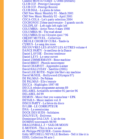
Claudio MONTEVERDI - L'Orfeo (extraits)
CLUB CCF - Prestige Classique
CLUB CCF - Prestige Rossini
CLUB DIAL - Le plein de tubes
CMJ New Music Monthly 91 - March 2001
CMJ New Music Monthly 92 - April 2001
COCA-COLA - Let's party selection 2004
COCHONOU 25ème anniversaire - 3 grands succès
COLDPLAY - Left right left right left
COLUMBIA - Artist News 4 mars 1998
COLUMBIA 96 - The road ahead
COLUMBIA Et toi t'écoutes quoi ? 96
CRÉDIT MUTUEL - Collection
CRÉOLE CHOIR OF CUBA - Tande-la
CYRIUS - Le sang des roses
DÉCOUVREZ-LES AVANT LES AUTRES volume 4
DANCE PARTY - le meilleur de la Dance
Daniel LAVOIE - Docteur tendresse
Daniel LEVI - Le cœur ouvert
Daniel ZIMMERMANN - Bone machine
David BRIOT - Phonik mouvement
David CHARVET - Apprendre à aimer
David HALLYDAY - Satellite (2005)
David LEE ROTH - Night life/She's my machine
David McNEIL - Hollywood (Olympia 97)
DE PALMAS - De Palmas
DE PALMAS - Elle s'ennuie
DECCA - Highlights 1997-98
DECCA release programme autumn 89
DELABEL Actualités novembre 95 janvier 96
DELABEL été 99
DEMON - Music that you wanna hear + EPK
DETAILS - Music matters vol. 8
DISCO PARTY - La fièvre du disco
DJ LBR - LE CORRUPTEUR
DNA - La serenissima
DOCK DES SUDS - Solidaires
DOLIVEUX - Doliveux
Dominique DALCAN - L'air de rien
DOMINO nouveautés 98/99
DRAGONBALL Z + SAILOR MOON
E-MOTION - This is how we are
éd. Philippe PICQUIER - Contes chinois
Eddy MITCHELL/NEVILLE Brothers - Tell it like it is
EDEL Collection 96 acte 1