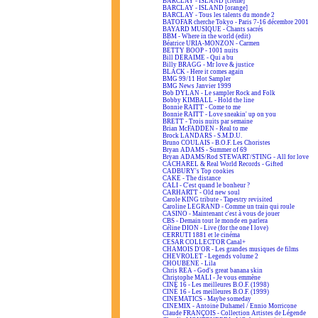
BARCLAY - ISLAND [crème]
BARCLAY - ISLAND [orange]
BARCLAY - Tous les talents du monde 2
BATOFAR cherche Tokyo - Paris 7-16 décembre 2001
BAYARD MUSIQUE - Chants sacrés
BBM - Where in the world (edit)
Béatrice URIA-MONZON - Carmen
BETTY BOOP - 1001 nuits
Bill DERAIME - Qui a bu
Billy BRAGG - Mr love & justice
BLACK - Here it comes again
BMG 99/11 Hot Sampler
BMG News Janvier 1999
Bob DYLAN - Le sampler Rock and Folk
Bobby KIMBALL - Hold the line
Bonnie RAITT - Come to me
Bonnie RAITT - Love sneakin' up on you
BRETT - Trois nuits par semaine
Brian McFADDEN - Real to me
Brock LANDARS - S.M.D.U.
Bruno COULAIS - B.O.F. Les Choristes
Bryan ADAMS - Summer of 69
Bryan ADAMS/Rod STEWART/STING - All for love
CACHAREL & Real World Records - Gifted
CADBURY's Top cookies
CAKE - The distance
CALI - C'est quand le bonheur ?
CARHARTT - Old new soul
Carole KING tribute - Tapestry revisited
Caroline LEGRAND - Comme un train qui roule
CASINO - Maintenant c'est à vous de jouer
CBS - Demain tout le monde en parlera
Céline DION - Live (for the one I love)
CERRUTI 1881 et le cinéma
CESAR COLLECTOR Canal+
CHAMOIS D'OR - Les grandes musiques de films
CHEVROLET - Legends volume 2
CHOUBENE - Lila
Chris REA - God's great banana skin
Christophe MALI - Je vous emmène
CINÉ 16 - Les meilleures B.O.F. (1998)
CINÉ 16 - Les meilleures B.O.F. (1999)
CINEMATICS - Maybe someday
CINEMIX - Antoine Duhamel / Ennio Morricone
Claude FRANÇOIS - Collection Artistes de Légende