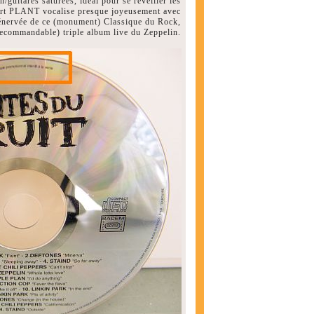
/guitares saturées, idéal pour se réveiller les
bert PLANT vocalise presque joyeusement avec
énervée de ce (monument) Classique du Rock,
 recommandable) triple album live du Zeppelin.