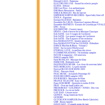
Edouard LALO - Namouna
ELECTRO DELUXE - Sound for eclectic people
ELISTA - Debout
EMI Cool Price - Les authentiques
EMI Music Ressources - Smile
EMILE & IMAGES - Rio de Janvier
EMPEROR NORTON RECORDS - Space baby blast off
ENOLA - Figurines
Enrique IGLESIAS - Bailamos
Ensemble De CÆLIS - Direction Laurence Brisset
Ensemble MATHEUS - Extraits de Griselda par VIVAL
EPIC - Focus
EQUIMINTHE - Country music
ERATO - Chefs d'œuvre de la Musique Classique
Erik SATIE - Les 4 visages de l'orchestre
Erik SATIE - Les quatre visages de l'orchestre
Erik SATIE - The 4 aspects of the orchestra
Eros RAMAZZOTTI - Quanto amore sei
Eros RAMAZZOTTI & Joe COCKER - Difendero
ESPACE Rhythm & Blues - Volume 2
ESSO - Sur la route d'Hollywood
ETERNAL LOVE - le meilleur des slows
F-COMMUNICATIONS - 7th birthday sampler
FAN DE le magazine - CD interview
FARGO sampler 2005
Farid RUSSLAN - Musique de films
FARM JOB - Hokkaïdo rush
FASZINATION MUSIK - Les clous du nouveau label
FATA MORGANA - Le petit monde
Festival BLUES SUR SEINE 2003
FNAC - Parcours black
FNAC MUSIC - Actualités Printemps 93
FOOD RECORDS sampler 1991
FOUR ROSES - Musiques de films
FRANCE TELECOM - Easy techno
Franz SCHUBERT - Quintette à cordes D.956
FRAY - Over my head (cable car)
FREDERICKS + GOLDMAN + JONES - Des vies
FRENCH B - La vie est belle
GAY DAD - Leisure noise
GEFFEN - Swag American Style
GENERIC
GLÜCKLICH SAMPLER (New Beetle Cabriolet)
GMF - Bonus famille
GOLD JAZZ - 12 grands noms du jazz