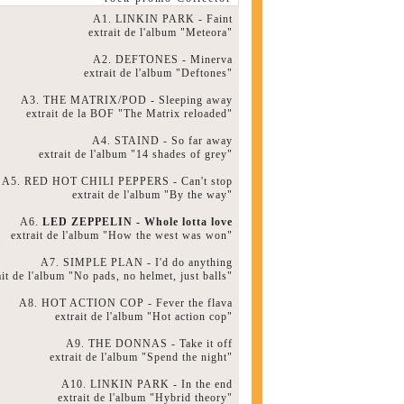
A1. LINKIN PARK - Faint
extrait de l'album "Meteora"
A2. DEFTONES - Minerva
extrait de l'album "Deftones"
A3. THE MATRIX/POD - Sleeping away
extrait de la BOF "The Matrix reloaded"
A4. STAIND - So far away
extrait de l'album "14 shades of grey"
A5. RED HOT CHILI PEPPERS - Can't stop
extrait de l'album "By the way"
A6.
LED ZEPPELIN - Whole lotta love
extrait de l'album "How the west was won"
A7. SIMPLE PLAN - I'd do anything
ait de l'album "No pads, no helmet, just balls"
A8. HOT ACTION COP - Fever the flava
extrait de l'album "Hot action cop"
A9. THE DONNAS - Take it off
extrait de l'album "Spend the night"
A10. LINKIN PARK - In the end
extrait de l'album "Hybrid theory"