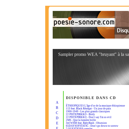
Sampler promo WEA "bruyant" à la sa
DISPONIBLE DANS CD
A
ÉTHIOPIQUES L'âge d'or de la musique éthiopienne
B
113 feat. Black Rénégat - Un jour de paix
1900-1949 - Les plus grands classiques
C
22 PISTEPIRKKO - Birdy
22 PISTEPIRKKO - Don't say I'm so evil
D
2MS - Que la lumière brille
E
3rd WISH feat. BabyBash - Obsesion
65DAYSOFSTATIC - Don't go down to sorrow
F
7 QUESTIONS sampler