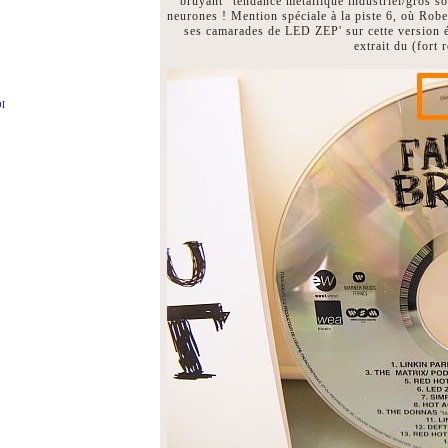
"bruyant" tendance métallique industriel/gros son
neurones ! Mention spéciale à la piste 6, où Ro
ses camarades de LED ZEP' sur cette version 
extrait du (fort
DI