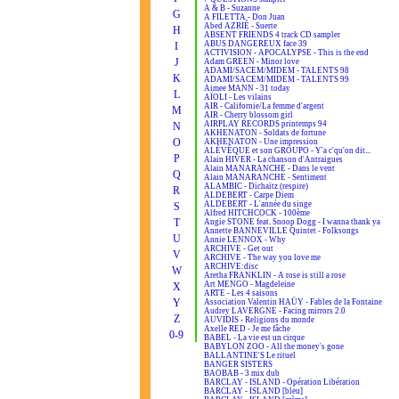
A & B - Suzanne
G
A FILETTA - Don Juan
Abed AZRIÉ - Suerte
H
ABSENT FRIENDS 4 track CD sampler
ABUS DANGEREUX face 39
I
ACTIVISION - APOCALYPSE - This is the end
J
Adam GREEN - Minor love
ADAMI/SACEM/MIDEM - TALENTS 98
K
ADAMI/SACEM/MIDEM - TALENTS 99
Aimee MANN - 31 today
L
AÏOLI - Les vilains
AIR - Californie/La femme d'argent
M
AIR - Cherry blossom girl
AIRPLAY RECORDS printemps 94
N
AKHENATON - Soldats de fortune
O
AKHENATON - Une impression
ALÉVÊQUE et son GROUPO - Y'a c'qu'on dit...
P
Alain HIVER - La chanson d'Antraigues
Alain MANARANCHE - Dans le vent
Q
Alain MANARANCHE - Sentiment
ALAMBIC - Dichaïtz (respire)
R
ALDEBERT - Carpe Diem
ALDEBERT - L'année du singe
S
Alfred HITCHCOCK - 100ème
T
Angie STONE feat. Snoop Dogg - I wanna thank ya
Annette BANNEVILLE Quintet - Folksongs
U
Annie LENNOX - Why
ARCHIVE - Get out
V
ARCHIVE - The way you love me
ARCHIVE:disc
W
Aretha FRANKLIN - A rose is still a rose
Art MENGO - Magdeleine
X
ARTE - Les 4 saisons
Y
Association Valentin HAÜY - Fables de la Fontaine
Audrey LAVERGNE - Facing mirrors 2.0
Z
AUVIDIS - Religions du monde
Axelle RED - Je me fâche
0-9
BABEL - La vie est un cirque
BABYLON ZOO - All the money's gone
BALLANTINE'S Le rituel
BANGER SISTERS
BAOBAB - 3 mix dub
BARCLAY - ISLAND - Opération Libération
BARCLAY - ISLAND [bleu]