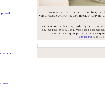
Pochette cartonnée monochrome très, très 
 gone mad
verso, disque compact audionumérique bruyant par
Les amateurs de 'bruit' qui privilégient le métal
peu mou du cheveu long, voire trop commercial,
écoutable sampler promo advance supers
venomous
(sorti le
de nos peines
of always