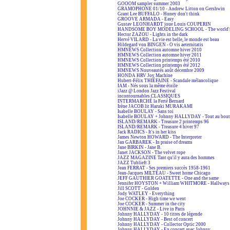
GOOOM sampler summer 2003
GRAMOPHONE 01/10 - Andrew Litton on Gershwin
Grant Lee BUFFALO - Honey don't think
GROOVE ARMADA - Easy
Gustav LEONHARDT joue Louis COUPERIN
HANDSOME BOY MODELING SCHOOL - The world's
Hector ZAZOU - Lights in the dark
Hervé VILARD - La vie est belle, le monde est beau
Hildegard von BINGEN - O vis aeternitatis
HMNEWS Collection automne hiver 2010
HMNEWS Collection automne hiver 2011
HMNEWS Collection printemps été 2010
HMNEWS Collection printemps été 2012
HMNEWS Nouveautés août décembre 2009
HONDA HRV Joy Machine
Hubert-Félix THIÉFAINE - Scandale mélancolique
IAM - Nés sous la même étoile
iJazz @ London Jazz Festival
incontournables CLASSIQUES
INTERMARCHÉ la Ferté Bernard
Irène JACOB lit Haruki MURAKAMI
Isabelle BOULAY - Sans toi
Isabelle BOULAY + Johnny HALLYDAY - Tout au bout 
ISLAND/REMARK - Treasure 2 printemps 96
ISLAND/REMARK - Treasure 4 hiver 97
Jack RADICS - It's in her kiss
James Newton HOWARD - The Interpreter
Jan GARBAREK - In praise of dreams
Jane BIRKIN - Jane B.
Janet JACKSON - The velvet rope
JAZZ MAGAZINE Tant qu'il y aura des hommes
JAZZ Tublieft 3
Jean FERRAT - Ses premiers succès 1958-1961
Jean-Jacques MILTEAU - Sweet home Chicago
JEFF GAUTHIER GOATETTE - One and the same
Jennifer HOYSTON + William WHITMORE - Hallways 
Jill SCOTT - Golden
Jody WATLEY - Everything
Joe COCKER - High time we went
Joe COCKER - Summer in the city
JOHNNIE & JAZZ - Live in Paris
Johnny HALLYDAY - 10 titres de légende
Johnny HALLYDAY - Best of concert
Johnny HALLYDAY - Collector Optic 2000
Johnny HALLYDAY - En concert avec Johnny