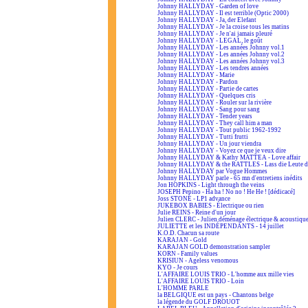
Johnny HALLYDAY - Garden of love
Johnny HALLYDAY - Il est terrible (Optic 2000)
Johnny HALLYDAY - Ja, der Elefant
Johnny HALLYDAY - Je la croise tous les matins
Johnny HALLYDAY - Je n'ai jamais pleuré
Johnny HALLYDAY - LEGAL, le goût
Johnny HALLYDAY - Les années Johnny vol.1
Johnny HALLYDAY - Les années Johnny vol.2
Johnny HALLYDAY - Les années Johnny vol.3
Johnny HALLYDAY - Les tendres années
Johnny HALLYDAY - Marie
Johnny HALLYDAY - Pardon
Johnny HALLYDAY - Partie de cartes
Johnny HALLYDAY - Quelques cris
Johnny HALLYDAY - Rouler sur la rivière
Johnny HALLYDAY - Sang pour sang
Johnny HALLYDAY - Tender years
Johnny HALLYDAY - They call him a man
Johnny HALLYDAY - Tout public 1962-1992
Johnny HALLYDAY - Tutti frutti
Johnny HALLYDAY - Un jour viendra
Johnny HALLYDAY - Voyez ce que je veux dire
Johnny HALLYDAY & Kathy MATTEA - Love affair
Johnny HALLYDAY & the RATTLES - Lass die Leute d
Johnny HALLYDAY par Vogue Hommes
Johnny HALLYDAY parle - 65 mn d'entretiens inédits
Jon HOPKINS - Light through the veins
JOSEPH Pepino - Ha ha ! No no ! He He ! [dédicacé]
Joss STONE - LP1 advance
JUKEBOX BABIES - Électrique ou rien
Julie REINS - Reine d'un jour
Julien CLERC - Julien déménage électrique & acoustiqu
JULIETTE et les INDÉPENDANTS - 14 juillet
K.O.D. Chacun sa route
KARAJAN - Gold
KARAJAN GOLD demonstration sampler
KORN - Family values
KRISIUN - Ageless venomous
KYO - Je cours
L'AFFAIRE LOUIS TRIO - L'homme aux mille vies
L'AFFAIRE LOUIS TRIO - Loin
L'HOMME PARLE
la BELGIQUE est un pays - Chantons belge
la légende du GOLF DROUOT