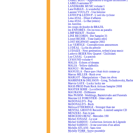
LABEL BLEU - Appellation d'origine incontrôlée 2
LABELS automne 97
LANDMARK MUSIC volume 1
Lara FABIAN - A wonderful life
Laurent VOULZY - Une héroïne
LEFDUP & LEFDUP - L'oeil du cyclone
Lena AYAL - Dîner d'affaires
Lena AYAL - Le Bar (remix)
les Antilles
les coups de foudre de BRAZIL
les ENFOIRÉS - On ira tous au paradis
LIMP BIZKIT - Nookie
LINE RECORDS - Der Sampler 31
Lionel RICHIE - Time [radio edit]
LOST HIGHWAY sampler 2002
Luc VERTIGE - Contradictions amoureuses
LUDÉAL - La fin du pétrole
LUDAIZE - Next generation, rythm'n'pop music
Ludovic BEIER New Quartet - Chilltimes
Luz CASAL - La pasion
LYSOUND volume 4
MALIA - Echoes of dreams
MALIA - Yellow daffodils
MANGU - Mi familia
MANUELA - Parce que c'était écrit comme ça
Marcus MILLER - Rush over
MARGOT - Manipulation + Dans tes rêves
MARRINER & OHLSSON - Grieg, Tschaikowsky, Rach
Marvin GAYE - Lucky lucky me
MASS PROD Punk Rock Artisan Sampler 2008
MASTER SERIE - La collection
MAURANE - Différente
Max PASHM - Weddings, Barmitzvahs and Funerals
Maxime LE FORESTIER - 2ème cahier
McDONALD'S - Pop
McDONALD'S - Rock
Melissa ETHERIDGE - Stronger than me
MENTAL GROOVE Records - Limited sampler CD
MENZEKI - Fais le pas
MERCEDES BENZ - Mercedes 190
Michel JONASZ - Le scat
Michel SARDOU - Collection Artistes de Légende
Michel SARDOU - Je me souviens d'un adieu
Michèle ATLANI - Sans titre
Michèle TORR - Sortir ensemble