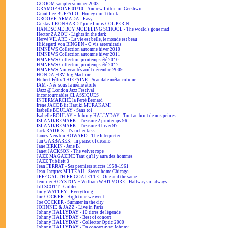
GOOOM sampler summer 2003
GRAMOPHONE 01/10 - Andrew Litton on Gershwin
Grant Lee BUFFALO - Honey don't think
GROOVE ARMADA - Easy
Gustav LEONHARDT joue Louis COUPERIN
HANDSOME BOY MODELING SCHOOL - The world's gone mad
Hector ZAZOU - Lights in the dark
Hervé VILARD - La vie est belle, le monde est beau
Hildegard von BINGEN - O vis aeternitatis
HMNEWS Collection automne hiver 2010
HMNEWS Collection automne hiver 2011
HMNEWS Collection printemps été 2010
HMNEWS Collection printemps été 2012
HMNEWS Nouveautés août décembre 2009
HONDA HRV Joy Machine
Hubert-Félix THIÉFAINE - Scandale mélancolique
IAM - Nés sous la même étoile
iJazz @ London Jazz Festival
incontournables CLASSIQUES
INTERMARCHÉ la Ferté Bernard
Irène JACOB lit Haruki MURAKAMI
Isabelle BOULAY - Sans toi
Isabelle BOULAY + Johnny HALLYDAY - Tout au bout de nos peines
ISLAND/REMARK - Treasure 2 printemps 96
ISLAND/REMARK - Treasure 4 hiver 97
Jack RADICS - It's in her kiss
James Newton HOWARD - The Interpreter
Jan GARBAREK - In praise of dreams
Jane BIRKIN - Jane B.
Janet JACKSON - The velvet rope
JAZZ MAGAZINE Tant qu'il y aura des hommes
JAZZ Tublieft 3
Jean FERRAT - Ses premiers succès 1958-1961
Jean-Jacques MILTEAU - Sweet home Chicago
JEFF GAUTHIER GOATETTE - One and the same
Jennifer HOYSTON + William WHITMORE - Hallways of always
Jill SCOTT - Golden
Jody WATLEY - Everything
Joe COCKER - High time we went
Joe COCKER - Summer in the city
JOHNNIE & JAZZ - Live in Paris
Johnny HALLYDAY - 10 titres de légende
Johnny HALLYDAY - Best of concert
Johnny HALLYDAY - Collector Optic 2000
Johnny HALLYDAY - En concert avec Johnny