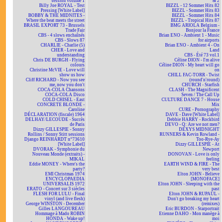
session volume 1
& 2
Billy Joe ROYAL - Test
BIZZL - 12 Sommer Hits 82
Pressing [White Label]
BIZZL - Sommer Hits 83
BOBBY & THE MIDNITES -
BIZZL - Sommer Hits 84
Where the beat meets the street
BIZZL - Tropical Hits 87
BRASIL EXPORT 73 - Brussels
BMG ARIOLA Belgium -
Trade Fair
Bonjour la France
CBS - 4 slows enchaînés
Brian ENO - Ambient 1 - Music
CBS - Slows 87
for airports
CHARLIE - Charlie (5)
Brian ENO - Ambient 4 - On
CHER - Love and
Land
understanding
CBS - Été 73 vol.1
Chris DE BURGH - Flying
Céline DION - I'm alive
colours
Céline DION - My heart will go
Christine McVIE - Love will
on
show us how
CHILL FAC-TORR - Twist
Cliff RICHARD - Now you see
(round'n'round)
me, now you don't
CHURCH - Starfish
COCA-COLA Chansons
CLASH - The Magnificent
COCA-COLA Disco
Seven / The Call Up
COLD CHISEL - East
CULTURE DANCE 7 - House
CONCRETE BLONDE -
Mix
Caroline
CURE - Pornography
DÉCLARATION (fiscale) 1964
DAVE - Dave [White Label]
DELHAY/LECOUDE - Succès
Debbie HARRY - Rockbird
de Paris
DEVO - Q: Are we not men?
Dizzy GILLESPIE - Sonny
DEXYS MIDNIGHT
Rollins / Sonny Stitt sessions
RUNNERS & Kevin Rowland -
Django REINHARDT n°73610
Too-Rye-Ay
[White Label]
Dizzy GILLESPIE - At
DVORAK - Symphonie du
Newport
Nouveau Monde (extraits) -
DONOVAN - Love is only
MIKAL
feeling
Eddie MONEY - Where's the
EARTH WIND & FIRE - The
party?
very best
EMI Christmas 1974
Elton JOHN - Believe
ENCYCLOPAEDIA
[MONOFACE]
UNIVERSALIS 1972
Elton JOHN - Sleeping with the
ERATO - Concert sur 3 siècles
past
FLESH FOR LULU - Final
Elton JOHN & RUPAUL -
vinyl (and live flesh)
Don't go breaking my heart
George WINSTON - December
(remixes)
Gilles LANGOUREAU
Eric BURDON - Starportrait
Hommage à Mado ROBIN
Etienne DAHO - Mon manège à
HONDA - Wake up!
moi