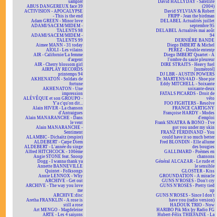
sampler
David HALLYDAY - Satellite
ABUS DANGEREUX face 39
(2004)
ACTIVISION - APOCALYPSE
David SYLVIAN & Robert
- This is the end
FRIPP - Jean the birdman
Adam GREEN - Minor love
DELABEL Actualités juillet
ADAMI/SACEM/MIDEM -
septembre 95
TALENTS 98
DELABEL Actualités mai août
ADAMI/SACEM/MIDEM -
94
TALENTS 99
DERNIÈRE BANDE
Aimee MANN - 31 today
Diego IMBERT & Michel
AÏOLI - Les vilains
PEREZ - Double entente
AIR - Californie/La femme
Diego IMBERT Quartet - À
d'argent
l'ombre du saule pleureur
AIR - Cherry blossom girl
DIRE STRAITS - Heavy fuel
AIRPLAY RECORDS
[numéroté]
printemps 94
DJ LBR - AUSTIN POWERS
AKHENATON - Soldats de
Dr. MARTENS/4AD - Shoe pie
fortune
Eddy MITCHELL - Soixante
AKHENATON - Une
soixante-deux
impression
FATALS PICARDS - Droit de
ALÉVÊQUE et son GROUPO -
véto
Y'a c'qu'on dit...
FOO FIGHTERS - Resolve
Alain HIVER - La chanson
FRANCE CARTIGNY
d'Antraigues
Françoise HARDY - Modes
Alain MANARANCHE - Dans
d'emploi
le vent
Frank SINATRA & BONO - I've
Alain MANARANCHE -
got you under my skin
Sentiment
FRANZ FERDINAND - You
ALAMBIC - Dichaïtz (respire)
could have it so much better
ALDEBERT - Carpe Diem
Fred BLONDIN - Elle allume
ALDEBERT - L'année du singe
des bougies
Alfred HITCHCOCK - 100ème
GALLIMARD - Poèmes en
Angie STONE feat. Snoop
chansons
Dogg - I wanna thank ya
Général ALCAZAR - Le rude et
Annette BANNEVILLE
le sensible
Quintet - Folksongs
GLOSTER - Kiss
Annie LENNOX - Why
GROUNDATION - A miracle
ARCHIVE - Get out
GUNS N'ROSES - Don't cry
ARCHIVE - The way you love
GUNS N'ROSES - Pretty tied
me
up
ARCHIVE:disc
GUNS N'ROSES - Since I don't
Aretha FRANKLIN - A rose is
have you (radio version)
still a rose
HADOUK TRIO - Now
Art MENGO - Magdeleine
HARIBO Pik Mix by Radio FG
ARTE - Les 4 saisons
Hubert-Félix THIÉFAINE - La