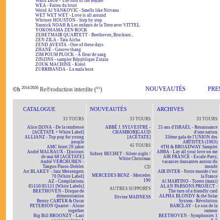
Wasis DIOP - The lord of the feather
WEA - Faites du bruit
Weird Al YANKOVIC - Smells like Nirvana
WET WET WET - Love is all around
Whitney HOUSTON - Step by step
Yannick NOAH & Les enfants de la Terre avec VITTEL
YOKOHAMA ZEN ROCK
ZEHETMAIR QUARTETT - Beethoven, Bruckner...
ZEN ZILA - Tata Aïcha
ZEND AVESTA - One of these days
ZHANÉ - Groove thang
ZIM POUM PLOCK - A fleur de sang
ZINZINS - sampler République Zinzin
ZOUK MACHINE - Kréol
ZURRIBANDA - La mala hora
2014/2026
ici
NOUVEAUTÉS
PRE
©b
Re℗roduction interdite (
)
CATALOGUE
NOUVEAUTÉS
ARCHIVES
33 TOURS
33 TOURS
33 TOURS
Alice DONA - De la tendresse
ABBÉ J. SYLVESTRE -
25 ans d'ISRAËL - Renaissance
[ACÉTATE + White Label]
CHAMBORIGAUD
d'une nation
ALLIANZ - Top pop for young
[ACÉTATE]
33ème gala de l'UNION des
people
ARTISTES (1963)
45 TOURS
AMC feiert 20 jahre
4TH & BROADWAY Sampler
André MALRAUX - Discours
ABBA - Lay all your love on me
Sidney BECHET - Silent night /
de mai 68 [ACÉTATE]
AIR FRANCE - Escale-Party,
White Christmas
André VERCHUREN -
vacances dansantes autour du
Tangos/Pasos-Dobles
monde
CD
Art BLAKEY - Jazz Messengers
AIR INTER - Notre monde c'est
MERCEDES BENZ - Mercedes
70 [White Label]
la France
190
AZ - Compilations
Al MARTINO - Torero (maxi)
85150/85151 [White Labels]
ALAN PARSONS PROJECT -
AUTRES SUPPORTS
BEETHOVEN - Disque de
The turn of a friendly card
démonstration
ALPHA BLONDY & the Solar
Divine MADNESS
Benny CARTER & Oscar
System - Révolution
PETERSON Quartet - Alone
BARCLAY - Le son de la
together
rumeur
Big Bill BROONZY - Last
BEETHOVEN - Symphonies 1