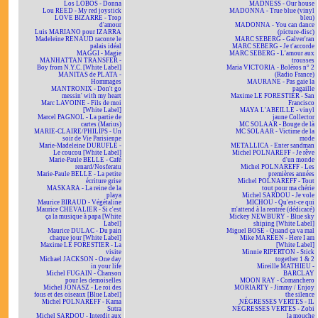
Los LOBOS - Donna
MADNESS - Our house
Lou REED - My red joystick
MADONNA - True blue (vinyl
LOVE BIZARRE - Trop
bleu)
d'amour
MADONNA - You can dance
Luis MARIANO pour IZARRA
(picture-disc)
Madeleine RENAUD raconte le
MARC SEBERG - Galver'ran
palais idéal
MARC SEBERG - Je t'accorde
MAGGI - Magie
MARC SEBERG - L'amour aux
MANHATTAN TRANSFER -
trousses
Boy from N.Y.C. [White Label]
Maria VICTORIA - Boléros n° 2
MANITAS de PLATA -
(Radio France)
Hommages
MAURANE - Pas gaie la
MANTRONIX - Don't go
pagaille
messin' with my heart
Maxime LE FORESTIER - San
Marc LAVOINE - Fils de moi
Francisco
[White Label]
MAYA L'ABEILLE - vinyl
Marcel PAGNOL - La partie de
jaune Collector
cartes (Marius)
MC SOLAAR - Bouge de là
MARIE-CLAIRE/PHILIPS - Un
MC SOLAAR - Victime de la
soir de Vie Parisienne
mode
Marie-Madeleine DURUFLÉ -
METALLICA - Enter sandman
Le coucou [White Label]
Michel POLNAREFF - Je rêve
Marie-Paule BELLE - Café
d'un monde
renard/Nosferatu
Michel POLNAREFF - Les
Marie-Paule BELLE - La petite
premières années
écriture grise
Michel POLNAREFF - Tout
MASKARA - La reine de la
tout pour ma chérie
playa
Michel SARDOU - Je vole
Maurice BIRAUD - Végétaline
MICHOU - Qu'est-ce qui
Maurice CHEVALIER - Si c'est
m'attend à la rentrée (dédicacé)
ça la musique à papa [White
Mickey NEWBURY - Blue sky
Label]
shining [White Label]
Maurice DULAC - Du pain
Miguel BOSÉ - Quand ça va mal
chaque jour [White Label]
Mike MAREEN - Here I am
Maxime LE FORESTIER - La
[White Label]
visite
Minnie RIPERTON - Stick
Michael JACKSON - One day
together 1 & 2
in your life
Mireille MATHIEU -
Michel FUGAIN - Chanson
BARCLAY
pour les demoiselles
MOON RAY - Comanchero
Michel JONASZ - Le roi des
MORIARTY - Jimmy / Enjoy
fous et des oiseaux [Blue Label]
the silence
Michel POLNAREFF - Kama
NÉGRESSES VERTES - IL
Sutra
NÉGRESSES VERTES - Zobi
Michel SARDOU - Interdit aux
la mouche