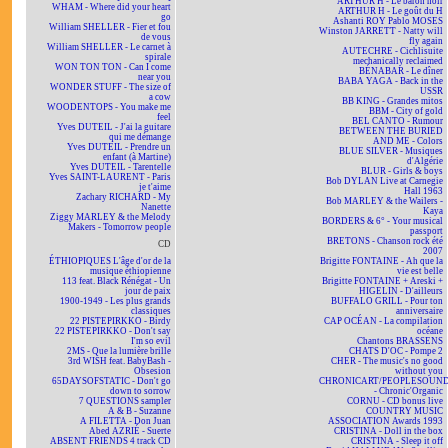
ARTHUR H - Le baron noir
WHAM - Where did your heart
ARTHUR H - Le goût du H
go
Ashanti ROY Pablo MOSES
William SHELLER - Fier et fou
Winston JARRETT - Natty will
de vous
fly again
William SHELLER - Le carnet à
AUTECHRE - Cichlisuite
spirale
mechanically reclaimed
WON TON TON - Can I come
BÉNABAR - Le dîner
near you
BABA YAGA - Back in the
WONDER STUFF - The size of
USSR
a cow
BB KING - Grandes mitos
WOODENTOPS - You make me
BBM - City of gold
feel
BEL CANTO - Rumour
Yves DUTEIL - J'ai la guitare
BETWEEN THE BURIED
qui me démange
AND ME - Colors
Yves DUTEIL - Prendre un
BLUE SILVER - Musiques
enfant (à Martine)
d'Algérie
Yves DUTEIL - Tarentelle
BLUR - Girls & boys
Yves SAINT-LAURENT - Paris
Bob DYLAN Live at Carnegie
je t'aime
Hall 1963
Zachary RICHARD - My
Bob MARLEY & the Wailers -
Nanette
Kaya
Ziggy MARLEY & the Melody
BORDERS & 6° - Your musical
Makers - Tomorrow people
passport
BRETONS - Chanson rock été
CD
2007
ÉTHIOPIQUES L'âge d'or de la
Brigitte FONTAINE - Ah que la
musique éthiopienne
vie est belle
113 feat. Black Rénégat - Un
Brigitte FONTAINE + Areski +
jour de paix
HIGELIN - D'ailleurs
1900-1949 - Les plus grands
BUFFALO GRILL - Pour ton
classiques
anniversaire
22 PISTEPIRKKO - Birdy
CAP OCÉAN - La compilation
22 PISTEPIRKKO - Don't say
océane
I'm so evil
Chantons BRASSENS
2MS - Que la lumière brille
CHATS D'OC - Pompe 2
3rd WISH feat. BabyBash -
CHER - The music's no good
Obsesion
without you
65DAYSOFSTATIC - Don't go
CHRONICART/PEOPLESOUN
down to sorrow
- Chronic'Organic
7 QUESTIONS sampler
CORNU - CD bonus live
A & B - Suzanne
COUNTRY MUSIC
A FILETTA - Don Juan
ASSOCIATION Awards 1993
Abed AZRIÉ - Suerte
CRISTINA - Doll in the box
ABSENT FRIENDS 4 track CD
CRISTINA - Sleep it off