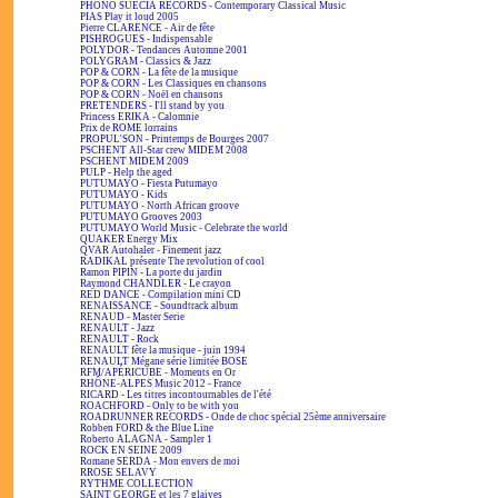
PHONO SUECIA RECORDS - Contemporary Classical Music
PIAS Play it loud 2005
Pierre CLARENCE - Air de fête
PISHROGUES - Indispensable
POLYDOR - Tendances Automne 2001
POLYGRAM - Classics & Jazz
POP & CORN - La fête de la musique
POP & CORN - Les Classiques en chansons
POP & CORN - Noël en chansons
PRETENDERS - I'll stand by you
Princess ERIKA - Calomnie
Prix de ROME lorrains
PROPUL'SON - Printemps de Bourges 2007
PSCHENT All-Star crew MIDEM 2008
PSCHENT MIDEM 2009
PULP - Help the aged
PUTUMAYO - Fiesta Putumayo
PUTUMAYO - Kids
PUTUMAYO - North African groove
PUTUMAYO Grooves 2003
PUTUMAYO World Music - Celebrate the world
QUAKER Energy Mix
QVAR Autohaler - Finement jazz
RADIKAL présente The revolution of cool
Ramon PIPIN - La porte du jardin
Raymond CHANDLER - Le crayon
RED DANCE - Compilation mini CD
RENAISSANCE - Soundtrack album
RENAUD - Master Serie
RENAULT - Jazz
RENAULT - Rock
RENAULT fête la musique - juin 1994
RENAULT Mégane série limitée BOSE
RFM/APÉRICUBE - Moments en Or
RHÔNE-ALPES Music 2012 - France
RICARD - Les titres incontournables de l'été
ROACHFORD - Only to be with you
ROADRUNNER RECORDS - Onde de choc spécial 25ème anniversaire
Robben FORD & the Blue Line
Roberto ALAGNA - Sampler 1
ROCK EN SEINE 2009
Romane SERDA - Mon envers de moi
RROSE SELAVY
RYTHME COLLECTION
SAINT GEORGE et les 7 glaives