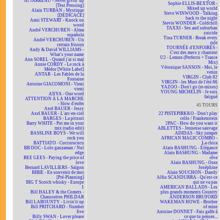
Al JARREAU - Never givin' up
Sophie ELLIS-BEXTOR -
[Test Pressing]
Mixed up world
Alain TURBAN - Mystique
Steve WINWOOD - Talking
[DÉDICACÉ]
back to the night
Amii STEWART - Knock on
Stevie WONDER - Coldchill
wood
TAXXI - Sex and suburban
André VERCHUREN - Alma
suicide
española
Tina TURNER - Break every
André VERCHUREN - Un
rule
certain frisson
TOURNÉE d'ENFOIRÉS -
Andy & David WILLIAMS -
C'est des mecs y chantent
What's your name
U2 - Lemon (Perfecto + Trance
Ann SOREL - Quand j'ai si mal
Mix)
Annie CORDY - Le rock à
Véronique SANSON - Moi, le
Médor [White Label]
venin
ANTAR - Les Fables de la
VIRGIN - Club 82
Fontaine
VIRGIN - les Must de l'été 86
Antoine GIACOMONI - Vieni
YAZOO - Don't go (re-mixes)
vieni
YOUNG MICHELIN - Je suis
ANYA - One word
fatigué
ATTENTION À LA MARCHE
- Slow d'enfer
45 TOURS
Axel BAUER - Jessy
Axel BAUER - L'arc-en-ciel
22 PISTEPIRKKO - Don't play
BARGES - La pitxuri
cello / Frankenstein
Barry WHITE - Put me in your
2PAC - How do you want it
mix (radio edit)
ABLETTES - Jeunesse sauvage
BASSLINE BOYS - We will
ADIDAS - Sky jumper
rock you
AFRICAN MAGIC COMBO -
BATTIATO - Cuccurucucu
La chica
BB DOC - Lolo ganzaman / Nul
Alain BASHUNG - Élégance
edge
Alain BASHUNG - Madame
BEE GEES - Paying the price of
rêve
love
Alain BASHUNG - Osez
Bernard LAVILLIERS - Saïgon
Joséphine
BIBIE - En souvenir de moi
Alain SOUCHON - Dandy
[Pré-Planning]
Alfio SCANDURRA - Qu'est-ce
BIG T Scotch whisky - Europe
qui ne va pas
1
AMERICAN BALLADS - Les
Bill HALEY & the Comets -
plus grands moments Country
Chaussettes PHILDAR
ANDERSON BRUFORD
Bill LABOUNTY - Livin'it up
WAKEMAN HOWE - Brother
Bill PRITCHARD - Number
of mine
five
Antoine DONNET - Fais gaffe à
Billy SWAN - Lover please
ce que tu penses...