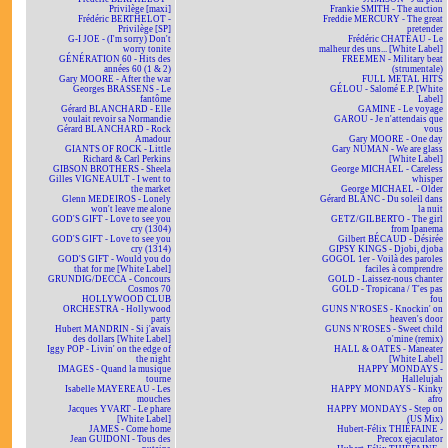
Privilège [maxi]
Frankie SMITH - The auction
Frédéric BERTHELOT -
Freddie MERCURY - The great
Privilège [SP]
pretender
G-I JOE - (I'm sorry) Don't
Frédéric CHATEAU - Le
worry tonite
malheur des uns... [White Label]
GÉNÉRATION 60 - Hits des
FREEMEN - Military beat
années 60 (1 & 2)
(strumentale)
Gary MOORE - After the war
FULL METAL HITS
Georges BRASSENS - Le
GÉLOU - Salomé E.P. [White
fantôme
Label]
Gérard BLANCHARD - Elle
GAMINE - Le voyage
voulait revoir sa Normandie
GAROU - Je n'attendais que
Gérard BLANCHARD - Rock
vous
Amadour
Gary MOORE - One day
GIANTS OF ROCK - Little
Gary NUMAN - We are glass
Richard & Carl Perkins
[White Label]
GIBSON BROTHERS - Sheela
George MICHAEL - Careless
Gilles VIGNEAULT - I went to
whisper
the market
George MICHAEL - Older
Glenn MEDEIROS - Lonely
Gérard BLANC - Du soleil dans
won't leave me alone
la nuit
GOD'S GIFT - Love to see you
GETZ/GILBERTO - The girl
cry (1304)
from Ipanema
GOD'S GIFT - Love to see you
Gilbert BÉCAUD - Désirée
cry (1314)
GIPSY KINGS - Djobi, djoba
GOD'S GIFT - Would you do
GOGOL 1er - Voilà des paroles
that for me [White Label]
faciles à comprendre
GRUNDIG/DECCA - Concours
GOLD - Laissez-nous chanter
Cosmos 70
GOLD - Tropicana / T'es pas
HOLLYWOOD CLUB
fou
ORCHESTRA - Hollywood
GUNS N'ROSES - Knockin' on
party
heaven's door
Hubert MANDRIN - Si j'avais
GUNS N'ROSES - Sweet child
des dollars [White Label]
o'mine (remix)
Iggy POP - Livin' on the edge of
HALL & OATES - Maneater
the night
[White Label]
IMAGES - Quand la musique
HAPPY MONDAYS -
tourne
Hallelujah
Isabelle MAYEREAU - Les
HAPPY MONDAYS - Kinky
mouches
afro
Jacques YVART - Le phare
HAPPY MONDAYS - Step on
[White Label]
(US Mix)
JAMES - Come home
Hubert-Félix THIÉFAINE -
Jean GUIDONI - Tous des
Precox ejaculator