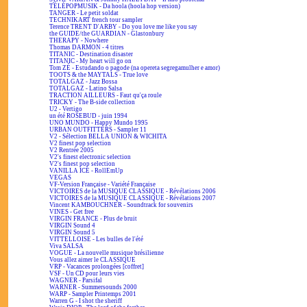
TÉLÉPOPMUSIK - Da hoola (hoola hop version)
TANGER - Le petit soldat
TECHNIKART french tour sampler
Terence TRENT D'ARBY - Do you love me like you say
the GUIDE/the GUARDIAN - Glastonbury
THERAPY - Nowhere
Thomas DARMON - 4 titres
TITANIC - Destination disaster
TITANIC - My heart will go on
Tom ZÉ - Estudando o pagode (na opereta segregamulher e amor)
TOOTS & the MAYTALS - True love
TOTALGAZ - Jazz Bossa
TOTALGAZ - Latino Salsa
TRACTION AILLEURS - Faut qu'ça roule
TRICKY - The B-side collection
U2 - Vertigo
un été ROSEBUD - juin 1994
UNO MUNDO - Happy Mundo 1995
URBAN OUTFITTERS - Sampler 11
V2 - Sélection BELLA UNION & WICHITA
V2 finest pop selection
V2 Rentrée 2005
V2's finest electronic selection
V2's finest pop selection
VANILLA ICE - RollEmUp
VEGAS
VF-Version Française - Variété Française
VICTOIRES de la MUSIQUE CLASSIQUE - Révélations 2006
VICTOIRES de la MUSIQUE CLASSIQUE - Révélations 2007
Vincent KAMBOUCHNER - Soundtrack for souvenirs
VINES - Get free
VIRGIN FRANCE - Plus de bruit
VIRGIN Sound 4
VIRGIN Sound 5
VITTELLOISE - Les bulles de l'été
Viva SALSA
VOGUE - La nouvelle musique brésilienne
Vous allez aimer le CLASSIQUE
VRP - Vacances prolongées [coffret]
VSF - Un CD pour leurs vies
WAGNER - Parsifal
WARNER - Summersounds 2000
WARP - Sampler Printemps 2001
Warren G - I shot the sheriff