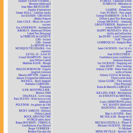
Jacques VANDEVOORDE -
FUMÉES - Chansons d'hier
Miserere [dédicacé]
FUMÉES II - Mélodies et
Jean-Marc BIENCOURT -
chansons
Jingles d'imitations
GAMINE - Dream boy
Jimmy HALL - Cadillac tracks
Gary NUMAN - New anger
Joe DASSIN - CBS 66343
George HARRISON - 33 & 1/3
(Radio France)
[White Label/Test Pressing]
John CALE - Music for a new
George MICHAEL - Amazing
society
GROOVERIDER - Rainbows of
Jon ANDERSON - Animation
colour (MAW remixes)
KROKUS - Hardware [White
HAPPY MONDAYS - Pills 'n'
Label/Test Pressing]
thrills and bellyaches
la TRIBUNE de GENÈVE
Ian DURY - Lord Upminster
LBS - Action
JAM - The gift
LBS - Aurum
JAMIROQUAI - Sampler Best
Le MONDE de la
of
MUSIQUE/TÉLÉRAMA - Les
Janet JACKSON - Got 'til it's
copieurs
gone
LEVEL 42 - Level 42
Jean SCHULTHEIS -
Lionel HAMPTON - Jazz in
Confidence pour confidence
jazz [White Label]
(remixes house)
Madleen KANE - Rough
Joe JACKSON - Stepping out
diamond
John HIATT - Slow turning
MAGNUM BONUM - Gigolo
Johnny CASH - Water from the
(english version)
wells of home
Maurice BITTER - Chants et
Johnny CLEGG & Savuka -
danses d'Argentine [dédicacé]
Third world child
MAXELL - Rock Sampler
Julien CLERC - This melody
Nathalie CARDONE -
[Test Pressing]
Populaire
Katia & Marielle LABEQUE -
O.P.R. MONTPELLIER -
Gershwin
Berlioz 1988
KILLING JOKE - Revelations
Ofra HAZA - Love song
les ENFANTS du MISTRAL
Patti FLYNN - With love to you
volume 2
[dédicacé]
Louis ARMSTRONG plays
POLYDOR - les géants de l'été
W.C. HANDY [dédicacé]
volume 2
MADONNA - Hollywood
RICKY AMIGOS - Delirios
(remixes)
[White Label]
Marc LAVOINE - Paris
ROCK AROUND THE
MC SOLAAR - Bouge de là
WORLD radio show
(remix)
Roger BOURDIN - TIMING 8,
MECHAGODZILLA - Planet X
Confidences d'un flûtiste
Michael JACKSON - Michael
Roger VERMEER -
Vs Michael
Rumba/Cha-cha-cha
MINK DEVILLE - Sportin' life