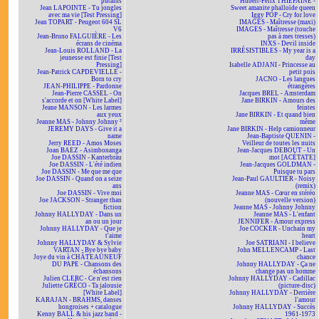
putains
Hubert-Félix THIÉFAINE -
Jean LAPOINTE - Tu jongles
Sweet amanite phalloïde queen
avec ma vie [Test Pressing]
Iggy POP - Cry for love
Jean TOPART - Peugeot 604 SL
IMAGES - Maîtresse (maxi)
V6
IMAGES - Maîtresse (touche
Jean-Bruno FALGUIÈRE - Les
pas à mes tresses)
écrans de cinéma
INXS - Devil inside
Jean-Louis ROLLAND - La
IRRÉSISTIBLES - My year is a
jeunesse est finie [Test
day
Pressing]
Isabelle ADJANI - Princesse au
Jean-Patrick CAPDEVIELLE -
petit pois
Born to cry
JACNO - Les langues
JEAN-PHILIPPE - Pardonne
étrangères
Jean-Pierre CASSEL - On
Jacques BREL - Amsterdam
s'accorde et on [White Label]
Jane BIRKIN - Amours des
Jeane MANSON - Les larmes
feintes
aux yeux
Jane BIRKIN - Et quand bien
Jeanne MAS - Johnny Johnny ²
même
JEREMY DAYS - Give it a
Jane BIRKIN - Help camionneur
name
Jean-Baptiste QUENIN -
Jerry REED - Amos Moses
Veilleur de toutes les nuits
Joan BAEZ - Asimbonanga
Jean-Jacques DEBOUT - Un
Joe DASSIN - Kanterbräu
mot [ACÉTATE]
Joe DASSIN - L'été indien
Jean-Jacques GOLDMAN -
Joe DASSIN - Me que me que
Puisque tu pars
Joe DASSIN - Quand on a seize
Jean-Paul GAULTIER - Noisy
ans
(remix)
Joe DASSIN - Vive moi
Jeanne MAS - Cœur en stéréo
Joe JACKSON - Stranger than
(nouvelle version)
fiction
Jeanne MAS - Johnny Johnny
Johnny HALLYDAY - Dans un
Jeanne MAS - L'enfant
an ou un jour
JENNIFER - Amour express
Johnny HALLYDAY - Que je
Joe COCKER - Unchain my
t'aime
heart
Johnny HALLYDAY & Sylvie
Joe SATRIANI - I believe
VARTAN - Bye bye baby
John MELLENCAMP - Last
Joye du vin à CHÂTEAUNEUF
chance
DU PAPE - Chansons des
Johnny HALLYDAY - Ça ne
échansons
change pas un homme
Julien CLERC - Ce n'est rien
Johnny HALLYDAY - Cadillac
Juliette GRÉCO - Ta jalousie
(picture-disc)
[White Label]
Johnny HALLYDAY - Derrière
KARAJAN - BRAHMS, danses
l'amour
hongroises + catalogue
Johnny HALLYDAY - Succès
Kenny BALL & his jazz band -
1961-1973