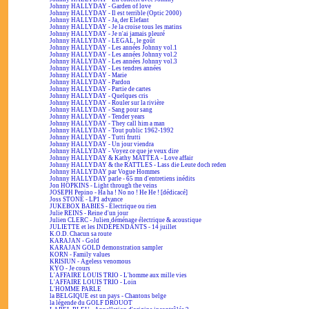
Johnny HALLYDAY - Garden of love
Johnny HALLYDAY - Il est terrible (Optic 2000)
Johnny HALLYDAY - Ja, der Elefant
Johnny HALLYDAY - Je la croise tous les matins
Johnny HALLYDAY - Je n'ai jamais pleuré
Johnny HALLYDAY - LEGAL, le goût
Johnny HALLYDAY - Les années Johnny vol.1
Johnny HALLYDAY - Les années Johnny vol.2
Johnny HALLYDAY - Les années Johnny vol.3
Johnny HALLYDAY - Les tendres années
Johnny HALLYDAY - Marie
Johnny HALLYDAY - Pardon
Johnny HALLYDAY - Partie de cartes
Johnny HALLYDAY - Quelques cris
Johnny HALLYDAY - Rouler sur la rivière
Johnny HALLYDAY - Sang pour sang
Johnny HALLYDAY - Tender years
Johnny HALLYDAY - They call him a man
Johnny HALLYDAY - Tout public 1962-1992
Johnny HALLYDAY - Tutti frutti
Johnny HALLYDAY - Un jour viendra
Johnny HALLYDAY - Voyez ce que je veux dire
Johnny HALLYDAY & Kathy MATTEA - Love affair
Johnny HALLYDAY & the RATTLES - Lass die Leute doch reden
Johnny HALLYDAY par Vogue Hommes
Johnny HALLYDAY parle - 65 mn d'entretiens inédits
Jon HOPKINS - Light through the veins
JOSEPH Pepino - Ha ha ! No no ! He He ! [dédicacé]
Joss STONE - LP1 advance
JUKEBOX BABIES - Électrique ou rien
Julie REINS - Reine d'un jour
Julien CLERC - Julien déménage électrique & acoustique
JULIETTE et les INDÉPENDANTS - 14 juillet
K.O.D. Chacun sa route
KARAJAN - Gold
KARAJAN GOLD demonstration sampler
KORN - Family values
KRISIUN - Ageless venomous
KYO - Je cours
L'AFFAIRE LOUIS TRIO - L'homme aux mille vies
L'AFFAIRE LOUIS TRIO - Loin
L'HOMME PARLE
la BELGIQUE est un pays - Chantons belge
la légende du GOLF DROUOT