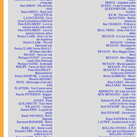
a long ago
PRINCE - Alphabet street
Paul SIMON - The obvious
QUEEN - I want to break free
child
QUEENSRYCHE - Silent
Paula ABDUL - Rush rush
lucidity
PAULETTE de
R.E.M. - The one I love
L'AJACCIENNE - Ça se
Rachid TAHA - Barbès
corse/La boudeuse (dédicacé)
[remixes]
Peter KINGSBERY - Love in
Ray CHARLES - Without a
motion (remix radio edit)
song (1 & 2)
Peter KINGSBERY - Love in
REAL THING - Stone cold love
motion (version radio)
affair
Petula CLARK - Don't cry for
RENAUD - It is not because
me Argentina
you are
Petula CLARK - The old
RENAUD - Jonathan
fashioned way
RENAUD - Marchand de
Petula CLARK/Junior MAGLI -
cailloux
SP biface Juke-Box
RENAUD - Miss Maggie [Juke-
Phil RAY - Save our star
Box]
Philippe GUYOT - Les yeux
RENAUD - Miss Maggie
cernés [Test Pressing]
[Promo]
Philippe SAISSE - Kelbomek
RENAUD - Mistral gagnant
PHILIPS - Vœux de Noël 1958
RENAUD - P'tit voleur
Pierre BACHELET -
RENAULT 4 - Re-prenez le
Marionnettiste
volant avec FANGIO
Pierre LEFEBVRE - 2 succès de
Richie SAMBORA - Mister
Mireille MATHIEU
bluesman
PIJON - Mensonges d'une nuit
Rika ZARAÏ - Aba-nibi
d'été
Rika ZARAÏ - Hava netse
PLATTERS - You'll never never
bamahol
know [White Label]
RIMSHOTS - Do what you feel
Punchs PITTERSON - Reggae-
RITA MITSOUKO - Andy + Un
biguine
soir un chien
QUEEN - Flash
Roberta FLACK - Killing me
QUILAPAYUN - Tutti-frutti
softly (with his song)
R.B. and CO. - Calypso
Rod STEWART - Da ya think
Ramon PIPIN - La porte du
I'm sexy
jardin
Rod STEWART - Downtown
Randy NEWMAN - B.O.F.
train
Ragtime
Roger WATERS & Cindy
Raymond BOISSERIE - Perles
LAUPER - Another brick in the
de cristal
wall ²
REBEL MC - Better world
ROLLING STONES - E.P. (I
Richard LORD - Pleins feux sur
can't get no) Satisfaction
la RENAULT 9
ROLLING STONES -