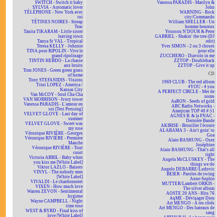
SWITCH - Switch it baby
Vanessa PARADIS - Marilyn &
SYLVIA - Automatic lover
John
TÉLÉPHONE - New York avec
WARNING - Rock
toi
city/Commando
TÉTINES NOIRES - Streap
William SHELLER - Un
Teac
homme heureux
Tanita TIKARAM - Little sister
Youssou N'DOUR & Peter
leaving town
GABRIEL - Shakin' the tree (DJ
Tanya St VAL - Tropical
edit)
Teresa KELLY - Johnnie
Yves SIMON - 2 ou 3 choses
TINA pour RIPOLIN - Vive le
pour elle
grand ripolinage
ZUCCHERO - Diavolo in me
TINTIN HEBDO - La chasse
ZZTOP - Doubleback
aux bruits
ZZTOP - Give it up
Tom JONES - Green green grass
CD
of home
Tony STEFANIDIS - Visions
1969 CLUB - The red album
Trini LOPEZ - America /
4YOU - 4 you
Kansas City
A PERFECT CIRCLE - Mer de
Van McCOY - Soul Cha Cha
noms
VAN MORRISON - Ivory tower
AaRON - Seeds of gold
Vanessa PARADIS - L'amour en
ABC Radio Networks -
soi [Test Pressing]
American TOP 40 # 51
VELVET GLOVE - Last day of
AGNÈS B. & la FNAC -
summer
Dernière Bande
VELVET GLOVE - Sweet was
AKIRISE - Brouiller l'écoute
my rose
ALABAMA 3 - Ain't goin' to
Véronique RIVIÈRE - Georges
Goa
Véronique RIVIÈRE - Première
Alain BASHUNG - Osez
Manche
Joséphine
Véronique RIVIÈRE - Tout
Alain BASHUNG - That's all
court
right
Victoria ABRIL - Baby when
Angela McCLUSKEY - The
you kiss me [White Label]
things we do
Viktor LAZLO - Baisers
Angelo DEBARRE/Ludovic
VINYL - The nobody men
BEIER - Paroles de swing
[White Label]
Anne-Sophie
VIVALDI - Le chardonneret
MUTTER/Lambert ORKIS -
VIXEN - How much love
The silver album
Warren ZEVON - Sentimental
AOSTE 20 ANS - Hits 76
hygiene
AqME - Dévisager Dieu
Wayne CAMPBELL - Night
Art MENGO - À tes côtés
time rose
Art MENGO - Des bateaux de
WEST & BYRD - Final kiss of
sang
love [White Label]