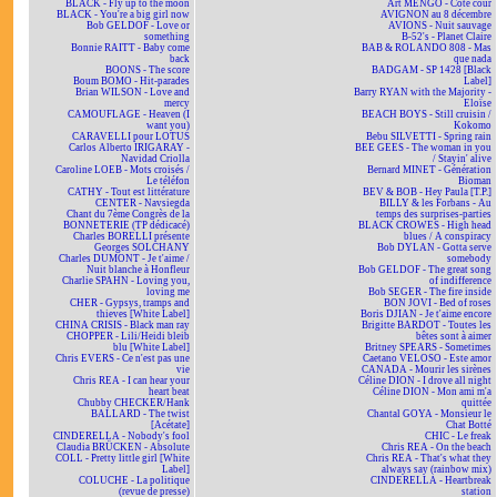
BLACK - Fly up to the moon
Art MENGO - Côté cour
BLACK - You're a big girl now
AVIGNON au 8 décembre
Bob GELDOF - Love or
AVIONS - Nuit sauvage
something
B-52's - Planet Claire
Bonnie RAITT - Baby come
BAB & ROLANDO 808 - Mas
back
que nada
BOONS - The score
BADGAM - SP 1428 [Black
Boum BOMO - Hit-parades
Label]
Brian WILSON - Love and
Barry RYAN with the Majority -
mercy
Eloïse
CAMOUFLAGE - Heaven (I
BEACH BOYS - Still cruisin /
want you)
Kokomo
CARAVELLI pour LOTUS
Bebu SILVETTI - Spring rain
Carlos Alberto IRIGARAY -
BEE GEES - The woman in you
Navidad Criolla
/ Stayin' alive
Caroline LOEB - Mots croisés /
Bernard MINET - Génération
Le téléfon
Bioman
CATHY - Tout est littérature
BEV & BOB - Hey Paula [T.P.]
CENTER - Navsiegda
BILLY & les Forbans - Au
Chant du 7ème Congrès de la
temps des surprises-parties
BONNETERIE (TP dédicacé)
BLACK CROWES - High head
Charles BORELLI présente
blues / A conspiracy
Georges SOLCHANY
Bob DYLAN - Gotta serve
Charles DUMONT - Je t'aime /
somebody
Nuit blanche à Honfleur
Bob GELDOF - The great song
Charlie SPAHN - Loving you,
of indifference
loving me
Bob SEGER - The fire inside
CHER - Gypsys, tramps and
BON JOVI - Bed of roses
thieves [White Label]
Boris DJIAN - Je t'aime encore
CHINA CRISIS - Black man ray
Brigitte BARDOT - Toutes les
CHOPPER - Lili/Heidi bleib
bêtes sont à aimer
blu [White Label]
Britney SPEARS - Sometimes
Chris EVERS - Ce n'est pas une
Caetano VELOSO - Este amor
vie
CANADA - Mourir les sirènes
Chris REA - I can hear your
Céline DION - I drove all night
heart beat
Céline DION - Mon ami m'a
Chubby CHECKER/Hank
quittée
BALLARD - The twist
Chantal GOYA - Monsieur le
[Acétate]
Chat Botté
CINDERELLA - Nobody's fool
CHIC - Le freak
Claudia BRÜCKEN - Absolute
Chris REA - On the beach
COLL - Pretty little girl [White
Chris REA - That's what they
Label]
always say (rainbow mix)
COLUCHE - La politique
CINDERELLA - Heartbreak
(revue de presse)
station