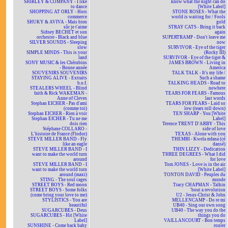
SHIRLEY & COMPANY - I like
know what the night can do
to dance
[White Label]
SHOPPING AT ORLY - Hors
STONE ROSES - What the
commerce
world is waiting for / Fools
SHUKY & AVIVA - Mais bien
gold
sûr je t'aime
STRAY CATS - Bring it back
Sidney BECHET et son
again
orchestre - Black and blue
SUPERTRAMP - Don't leave me
SILVER SOUNDS - Sleeping
now
slow
SURVIVOR - Eye of the tiger
SIMPLE MINDS - This is your
(Rocky III)
land
SURVIVOR - Eye of the tiger &
SONY MUSIC & les Chérubins
JAMES BROWN - Living in
- Bonne année
America
SOUVENIRS SOUVENIRS
TALK TALK - It's my life /
STAYING ALIVE - Extraits
Such a shame
b.o.f.
TALKING HEADS - Road to
STEALERS WHEEL - Blind
nowhere
faith & Rick WAKEMAN -
TEARS FOR FEARS - Famous
Anne of Cleves
last words
Stephan EICHER - Pas d'ami
TEARS FOR FEARS - Laid so
(comme toi)
low (tears roll down)
Stephan EICHER - Rien à voir
TEN SHARP - You [White
Stephan EICHER - Tu ne me
Label]
dois rien
Terence TRENT D'ARBY - This
Stéphane COLLARO -
side of love
L'histoire de France (Flodor)
TEXAS - Alone with you
STEVE MILLER BAND - Fly
THEMBI - Kwela mfana (cé
like an eagle
dansé)
STEVE MILLER BAND - I
THIN LIZZY - Dedication
want to make the world turn
THREE DEGREES - What I did
around
for love
STEVE MILLER BAND - I
Tom JONES - Love is in the air
want to make the world turn
[White Label]
around (maxi)
TONTON DAVID - Peuples du
STING - The soul cages
monde
STREET BOYS - Red moon
Tracy CHAPMAN - Talkin
STREET BOYS - Some folks
'bout a revolution
(come bring your love to me)
U2 - Jesus-Christ & John
STYLISTICS - You are
MELLENCAMP - Do re mi
beautiful
UB40 - Sing our own song
SUGARCUBES - Deus
UB40 - The way you do the
SUGARCUBES - Hit [White
things you do
Label]
VAILLANCOURT - Bon temps
SUNSHINE - Come back baby
rouler