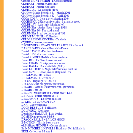
Claudio MONTEVERDI - L'Orfeo (extraits)
CLUB CCF - Prestige Classique
CLUB CCF - Prestige Rossini
CLUB DIAL - Le plein de tubes
CMJ New Music Monthly 91 - March 2001
CMJ New Music Monthly 92 - April 2001
COCA-COLA - Let's party selection 2004
COCHONOU 25ème anniversaire - 3 grands succès
COLDPLAY - Left right left right left
COLUMBIA - Artist News 4 mars 1998
COLUMBIA 96 - The road ahead
COLUMBIA Et toi t'écoutes quoi ? 96
CRÉDIT MUTUEL - Collection
CRÉOLE CHOIR OF CUBA - Tande-la
CYRIUS - Le sang des roses
DÉCOUVREZ-LES AVANT LES AUTRES volume 4
DANCE PARTY - le meilleur de la Dance
Daniel LAVOIE - Docteur tendresse
Daniel LEVI - Le cœur ouvert
Daniel ZIMMERMANN - Bone machine
David BRIOT - Phonik mouvement
David CHARVET - Apprendre à aimer
David HALLYDAY - Satellite (2005)
David LEE ROTH - Night life/She's my machine
David McNEIL - Hollywood (Olympia 97)
DE PALMAS - De Palmas
DE PALMAS - Elle s'ennuie
DECCA - Highlights 1997-98
DECCA release programme autumn 89
DELABEL Actualités novembre 95 janvier 96
DELABEL été 99
DEMON - Music that you wanna hear + EPK
DETAILS - Music matters vol. 8
DISCO PARTY - La fièvre du disco
DJ LBR - LE CORRUPTEUR
DNA - La serenissima
DOCK DES SUDS - Solidaires
DOLIVEUX - Doliveux
Dominique DALCAN - L'air de rien
DOMINO nouveautés 98/99
DRAGONBALL Z + SAILOR MOON
E-MOTION - This is how we are
éd. Philippe PICQUIER - Contes chinois
Eddy MITCHELL/NEVILLE Brothers - Tell it like it is
EDEL Collection 96 acte 1