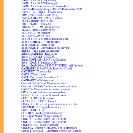
BARCLAY - ISLAND [crème]
BARCLAY - ISLAND [orange]
BARCLAY - Tous les talents du monde 2
BATOFAR cherche Tokyo - Paris 7-16 décembre 2001
BAYARD MUSIQUE - Chants sacrés
BBM - Where in the world (edit)
Béatrice URIA-MONZON - Carmen
BETTY BOOP - 1001 nuits
Bill DERAIME - Qui a bu
Billy BRAGG - Mr love & justice
BLACK - Here it comes again
BMG 99/11 Hot Sampler
BMG News Janvier 1999
Bob DYLAN - Le sampler Rock and Folk
Bobby KIMBALL - Hold the line
Bonnie RAITT - Come to me
Bonnie RAITT - Love sneakin' up on you
BRETT - Trois nuits par semaine
Brian McFADDEN - Real to me
Brock LANDARS - S.M.D.U.
Bruno COULAIS - B.O.F. Les Choristes
Bryan ADAMS - Summer of 69
Bryan ADAMS/Rod STEWART/STING - All for love
CACHAREL & Real World Records - Gifted
CADBURY's Top cookies
CAKE - The distance
CALI - C'est quand le bonheur ?
CARHARTT - Old new soul
Carole KING tribute - Tapestry revisited
Caroline LEGRAND - Comme un train qui roule
CASINO - Maintenant c'est à vous de jouer
CBS - Demain tout le monde en parlera
Céline DION - Live (for the one I love)
CERRUTI 1881 et le cinéma
CESAR COLLECTOR Canal+
CHAMOIS D'OR - Les grandes musiques de films
CHEVROLET - Legends volume 2
CHOUBENE - Lila
Chris REA - God's great banana skin
Christophe MALI - Je vous emmène
CINÉ 16 - Les meilleures B.O.F. (1998)
CINÉ 16 - Les meilleures B.O.F. (1999)
CINEMATICS - Maybe someday
CINEMIX - Antoine Duhamel / Ennio Morricone
Claude FRANÇOIS - Collection Artistes de Légende