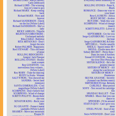
Richard LORD - Rallye Monte-
Everybody needs somebody to
Carlo [dédicacé]
love
Richard LORD - The winning
ROLLING STONES - Paint It,
lion (it's time to go)
Black
Richard MARX - Keep coming
ROMANCE - Dance my way to
back
your heart
Richard MARX - Now and
Rose LAURENS - Africa
forever
ROXY MUSIC - Avalon
Richard SANDERSON - Check
RUN DMC - Walk this way
on the list [White Label]
SCORPIONS - Wind of change
Richard SANDERSON - She's a
(maxi)
lady
SCRITTI POLITTI - Lover to
RICKY AMIGOS - Téquila
fall
RIGHTEOUS BROTHERS -
SEPTEMBER - Cry for you
Unchained melody
Serge GAINSBOURG - Love on
Rika ZARAÏ - Hallelou
the beat
RITA MITSOUKO - Don't
Serge GAINSBOURG & Eddy
forget the nite
MITCHELL - Vieille canaille
Robert PALMER - Happiness
SHEILA - Spacer remix 98 ²
Rod STEWART - This old heart
SHONA - Elodie mon rêve
of mine
Sidney BECHET - Petite fleur /
ROLLING BIDOCHONS -
Dans les rues d'Antibes
Jumpin' Jack Flasque
Sinead O'CONNOR - Jump in
ROLLING STONES - Honky
the river [Test Pressing]
tonk women
SISTER SLEDGE - He's the
Ron GOODWIN - Ces
greatest dancer
merveilleux fous volants...
SISTERS OF MERCY - All
[White Label]
along the watchtower
Roy ROBY - Time for dancing
SISTERS OF MERCY -
RUDY La Scala - Woman
Dominion
SALT'N'PEPA - You showed me
SKUNK ANANSIE - Secretly
SANDRA - Secret land
(Armand van Helden remix)
(remixes)
SMITHEREENS feat. Belinda
SANTA ESMERALDA - C'est
CARLISLE - Blue period
magnifique [White Label]
SONY - Test record for cartridge
SCORPIONS - Don't believe her
file
SCORPIONS - Wind of change
SPANDAU BALLET - True
SCRITTI POLITTI - Boom there
SPARKS - Music that you can
she was
dance to
SENATOR KING - Rock your
SPINNERS - I'll be around
baby
STATUS QUO - Can't give you
SG GIGANTE - Fumar é matar
more
saudades [White Label]
STEEL PULSE - Soul of my
SHAMEN - Move any mountain
soul
Progen 91
Steve WINWOOD - Don't you