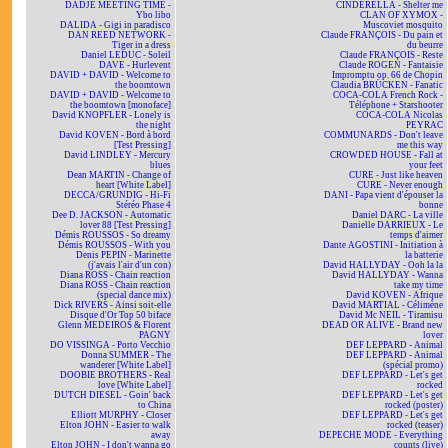
DADJE MEETING TIME -
CINDERELLA - Shelter me
Ybo libo
CLAN OF XYMOX -
DALIDA - Gigi in paradisco
Muscoviet mosquito
DAN REED NETWORK -
Claude FRANÇOIS - Du pain et
Tiger in a dress
du beurre
Daniel LEDUC - Soleil
Claude FRANÇOIS - Reste
DAVE - Hurlevent
Claude ROGEN - Fantaisie
DAVID + DAVID - Welcome to
Impromptu op. 66 de Chopin
the boomtown
Claudia BRÜCKEN - Fanatic
DAVID + DAVID - Welcome to
COCA-COLA French Rock -
the boomtown [monoface]
Téléphone + Starshooter
David KNOPFLER - Lonely is
COCA-COLA Nicolas
the night
PEYRAC
David KOVEN - Bord à bord
COMMUNARDS - Don't leave
[Test Pressing]
me this way
David LINDLEY - Mercury
CROWDED HOUSE - Fall at
blues
your feet
Dean MARTIN - Change of
CURE - Just like heaven
heart [White Label]
CURE - Never enough
DECCA/GRUNDIG - Hi-Fi
DANI - Papa vient d'épouser la
Stéréo Phase 4
bonne
Dee D. JACKSON - Automatic
Daniel DARC - La ville
lover 88 [Test Pressing]
Danielle DARRIEUX - Le
Démis ROUSSOS - So dreamy
temps d'aimer
Démis ROUSSOS - With you
Dante AGOSTINI - Initiation à
Denis PEPIN - Marinette
la batterie
(j'avais l'air d'un con)
David HALLYDAY - Ooh la la
Diana ROSS - Chain reaction
David HALLYDAY - Wanna
Diana ROSS - Chain reaction
take my time
(special dance mix)
David KOVEN - Afrique
Dick RIVERS - Ainsi soit-elle
David MARTIAL - Célimène
Disque d'Or Top 50 biface
David Mc NEIL - Tiramisu
Glenn MEDEIROS & Florent
DEAD OR ALIVE - Brand new
PAGNY
lover
DO VISSINGA - Porto Vecchio
DEF LEPPARD - Animal
Donna SUMMER - The
DEF LEPPARD - Animal
wanderer [White Label]
(spécial promo)
DOOBIE BROTHERS - Real
DEF LEPPARD - Let's get
love [White Label]
rocked
DUTCH DIESEL - Goin' back
DEF LEPPARD - Let's get
to China
rocked (poster)
Elliott MURPHY - Closer
DEF LEPPARD - Let's get
Elton JOHN - Easier to walk
rocked (teaser)
away
DEPECHE MODE - Everything
Elton JOHN - I don't wanna go
counts (live)