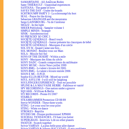
SAMARITAINE - All American Rodeo
Samy THIÉBAULT - Upanishad experiences
SANTANA - The game of love
SAVES THE DAY - Under the boards
SCHTROUMPF PARTY 3 - La schtroumpf du foot
SEAL - Prayer for the dying
Sebastien GRAINGER and the mountains
Serge GAINSBOURG - Vu de l'intérieur
SHAZZ - In the light
SHEER Publishing - Sampler volume 1
SIMPLE MINDS - Stranger
SINIK - Autodestruction
SO FRENCHY SO CHIC 1
SOCIÉTÉ GÉNÉRALE - Brasil touch
SOCIÉTÉ GÉNÉRALE - Junior présente les classiques de bébé
SOCIÉTÉ GÉNÉRALE - Musiques d'un siècle
SOL EN SI - Quand j'aime une fois...
SOL MONDO - Rendez-vous sur Mars
SOLA - Missile Sol-Sol
SONS OF THE DESERT - Within a mile
SONY - Musiques des films du siècle
SONY DADC - Grands compositeurs du millénaire
SONY MUSIC - Artist News juillet 1999
SONY-BMG - Le talent s'écoute été 2005
SONY-BMG - Le talent s'écoute rentrée 2006
SOON E MC - O.P.I.D.
Sophie ELLIS-BEXTOR - Mixed up world
SOUL ASYLUM - I will still be laughing
SOULFINGER EXPERIENCE - Tout est possible
SPLINE & LA MAUVAISE HERBE - Faiblesse et vanité
SPV RECORDINGS - One nation under a groove
SQUAKK - Willisau & Berlin
ST2 RECORDS - Promo 01/2007
STABILO
STEAMHAMMER Promotion CD 88/89
Stevie WONDER - These three words
STING - Let your soul be your pilot
STING - When we dance
STROKES - Reptilia
STUDIO SM - Disque professionnel XP9000
SUICIDAL TENDANCIES - I'll hate you better
SUPERGRASS - Interview Life on other planets
SWATCH - Swatch together
Sylvie VARTAN - La plus belle pour aller danser
Sylvie VARTAN & Johnny HALLYDAY - Il mio problema