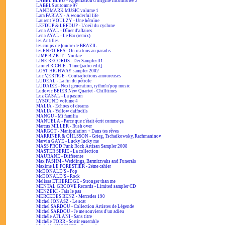
LABEL BLEU - Appellation d'origine incontrôlée 2
LABELS automne 97
LANDMARK MUSIC volume 1
Lara FABIAN - A wonderful life
Laurent VOULZY - Une héroïne
LEFDUP & LEFDUP - L'oeil du cyclone
Lena AYAL - Dîner d'affaires
Lena AYAL - Le Bar (remix)
les Antilles
les coups de foudre de BRAZIL
les ENFOIRÉS - On ira tous au paradis
LIMP BIZKIT - Nookie
LINE RECORDS - Der Sampler 31
Lionel RICHIE - Time [radio edit]
LOST HIGHWAY sampler 2002
Luc VERTIGE - Contradictions amoureuses
LUDÉAL - La fin du pétrole
LUDAIZE - Next generation, rythm'n'pop music
Ludovic BEIER New Quartet - Chilltimes
Luz CASAL - La pasion
LYSOUND volume 4
MALIA - Echoes of dreams
MALIA - Yellow daffodils
MANGU - Mi familia
MANUELA - Parce que c'était écrit comme ça
Marcus MILLER - Rush over
MARGOT - Manipulation + Dans tes rêves
MARRINER & OHLSSON - Grieg, Tschaikowsky, Rachmaninov
Marvin GAYE - Lucky lucky me
MASS PROD Punk Rock Artisan Sampler 2008
MASTER SERIE - La collection
MAURANE - Différente
Max PASHM - Weddings, Barmitzvahs and Funerals
Maxime LE FORESTIER - 2ème cahier
McDONALD'S - Pop
McDONALD'S - Rock
Melissa ETHERIDGE - Stronger than me
MENTAL GROOVE Records - Limited sampler CD
MENZEKI - Fais le pas
MERCEDES BENZ - Mercedes 190
Michel JONASZ - Le scat
Michel SARDOU - Collection Artistes de Légende
Michel SARDOU - Je me souviens d'un adieu
Michèle ATLANI - Sans titre
Michèle TORR - Sortir ensemble