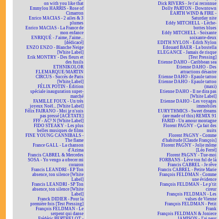
on with you like that
Dick RIVERS - Je t'ai reconnue
Emmylou HARRIS - Rose of
Dolly PARTON - Downtown
Cimarron
EARTH WIND & FIRE -
Enrico MACIAS - 2 ailes & 3
Saturday nite
plumes
Eddy MITCHELL - Lèche-
Enrico MACIAS - La France de
bottes blues
mon enfance
Eddy MITCHELL - Soixante
ENRIQUÉ - J'aime, J'aime...
soixante-deux
[dédicacé]
EDITH NYLON - Edith Nylon
ENZO ENZO - Blanche Neige
Edouard BAER - La bostella
[White Label]
ELEGANCE - Jamais de risque
Erik MONTRY - Des fleurs et
[Test Pressing]
des fusils
Etienne DAHO - Caribbean sea
ETHNIKOLOR
Etienne DAHO - Des
F.LEMARQUE/MARTIN
attractions désastre
CIRCUS - Succès de Paris
Etienne DAHO - Epaule tattoo
[White Label]
Etienne DAHO - Epaule tattoo
FÉLIX POTIN - Édition
(maxi)
spéciale inauguration super-
Etienne DAHO - Il ne dira pas
marché
[White Label]
FAMILLE FOUX - Un très
Etienne DAHO - Les voyages
joyeux Noël... [White Label]
immobiles
Félix FAIRANO - Moi je n'suis
EURYTHMICS - Sweet dreams
pas pressé [ACÉTATE]
(are made of this) REMIX 91
FFF - AC² N [White Label]
FARID - Un amour montagne
FIDO STEAKY - Les plus
Florent PAGNY - Ça fait des
belles musiques de films
nuits
FINE YOUNG CANNIBALS -
Florent PAGNY - Comme
The flame
d'habitude [Claude François]
France GALL - La chanson
Florent PAGNY - Jolie môme
d'Azima
[Léo Ferré]
Francis CABREL & Mercedes
Florent PAGNY - Tue-moi
SOSA - Yo vengo a ofrecer mi
FORBANS - Lève ton ful de là
corazon
Francis CABREL - Je rêve
Francis LEANDRI - EP Ton
Francis CABREL - Petite Marie
absence, ton silence [White
François FELDMAN - Comme
Label]
une évidence
Francis LEANDRI - SP Ton
François FELDMAN - Le p'tit
absence, ton silence [White
cireur
Label]
François FELDMAN - Les
Franck DIDIER - Pour la
valses de Vienne
première fois [Test Pressing]
François FELDMAN - Petit
François FELDMAN - Le
Frank
serpent qui danse
François FELDMAN & Joniece
Frédéric BERTHELOT -
JAMISON - J'ai peur