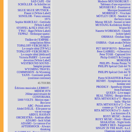
SAD CAFÉ - Olé
Modeste MOUSSORGSKY -
SCHÖLLER - In Schöller ist
Tableaux d'une exposition
Musik
MONSIEUR Z - Fourrure et
SIGUE SIGUE SPUTNICK -
Musique [numéroté]
Flaunt it [White Label]
MORRISSEY - Viva hate
SONOLOR - Vœux sonores
MÖTLEY CRÜE - Smokin' in
1975
the boys room
Sophie MARCEAU - Certitude
Murray HEAD - Sooner or later
[White Label]
MUSTANG Kollektion Herbst
STOFFEL & FILS 1950-1975
Winter 83
T'PAU - Rage [White Label]
Nanette WORKMAN - Chaude
TEPPAZ - Technique spatio-
[white label]
dynamic
ORISHAS - Orishas llego
Théâtre de l'EMPIRE -
remixes
compilation Rétro
OSIBISA - Ojah awake [White
TOPALOFF-VERCHUREN -
Label]
Le couple idéal [TP/WL]
PET SHOP BOYS - Behaviour
TOPALOFF~VERCHUREN -
Peter GABRIEL - 4 (Security)
Le couple idéal [dédicacé]
Peter TOSH - Captured live
Victoria PARRY - Love and
Philip OAKEY & Giorgio
devotion [White Label]
MORODER
WESTBOUND SOUND -
PHILIPS - Promo Promo 74
Sampler promo
PHILIPS Spécial Club été 76
WYOMING TRAVEL
vol.1
COMMISSION - In Wyoming
PHILIPS Spécial Club été 78
YANN - Continent perdu
vol. 2
(continue continue)
Pierre SCHAEFFER & Pierre
HENRY - Symphonie pour un
45 TOURS
homme seul
PRODIGY - Speedway (theme
Éditions musicales LEBRIOT -
from Fastlane)
MIDEM 1970
QUEEN - Live magic
20ème anniversaire de
REAL THING - Boogie down
CONFORAMA
RITA MITSOUKO n°1 - Marcia
5000 VOLTS - Motion man /
baila / Hip kit
Bye love
RITA MITSOUKO n°2 - C'est
ABC - Poison arrow
comme ça / Y'a d'la haine
Abdel DJELIL - Elle passe sa
RITA MITSOUKO n°3 - Andy /
vie en voyage
Les histoires d'A
ABDUL HASSAN
ROXY MUSIC - Avalon
ORCHESTRA - Arabian affair
ROXY MUSIC - Flesh + Blood
ADAMO - Inch'Allah
SHAKATAK - Night birds
ADAMO - Le carosse d'or
SIMPLY RED - Fairground
AFTERSHOCK - Always
SINGIN' IN THE RAIN - b.o.f.
thinking
Chantons sous la pluie