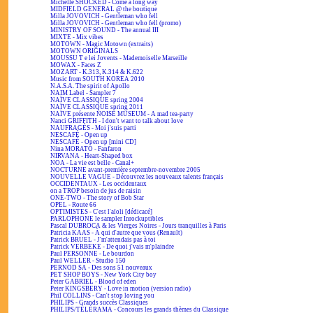
Michelle SHOCKED - Come a long way
MIDFIELD GENERAL @ the boutique
Milla JOVOVICH - Gentleman who fell
Milla JOVOVICH - Gentleman who fell (promo)
MINISTRY OF SOUND - The annual III
MIXTE - Mix vibes
MOTOWN - Magic Motown (extraits)
MOTOWN ORIGINALS
MOUSSU T e lei Jovents - Mademoiselle Marseille
MOWAX - Faces Z
MOZART - K.313, K.314 & K.622
Music from SOUTH KOREA 2010
N.A.S.A. The spirit of Apollo
NAIM Label - Sampler 7
NAÏVE CLASSIQUE spring 2004
NAÏVE CLASSIQUE spring 2011
NAÏVE présente NOISE MUSEUM - A mad tea-party
Nanci GRIFFITH - I don't want to talk about love
NAUFRAGÉS - Moi j'suis parti
NESCAFÉ - Open up
NESCAFÉ - Open up [mini CD]
Nina MORATO - Fanfaron
NIRVANA - Heart-Shaped box
NOA - La vie est belle - Canal+
NOCTURNE avant-première septembre-novembre 2005
NOUVELLE VAGUE - Découvrez les nouveaux talents français
OCCIDENTAUX - Les occidentaux
on a TROP besoin de jus de raisin
ONE-TWO - The story of Bob Star
OPEL - Route 66
OPTIMISTES - C'est l'aïoli [dédicacé]
PARLOPHONE le sampler Inrockuptibles
Pascal DUBROCA & les Vierges Noires - Jours tranquilles à Paris
Patricia KAAS - À qui d'autre que vous (Renault)
Patrick BRUEL - J'm'attendais pas à toi
Patrick VERBEKE - De quoi j'vais m'plaindre
Paul PERSONNE - Le bourdon
Paul WELLER - Studio 150
PERNOD SA - Des sons 51 nouveaux
PET SHOP BOYS - New York City boy
Peter GABRIEL - Blood of eden
Peter KINGSBERY - Love in motion (version radio)
Phil COLLINS - Can't stop loving you
PHILIPS - Grands succès Classiques
PHILIPS/TÉLÉRAMA - Concours les grands thèmes du Classique