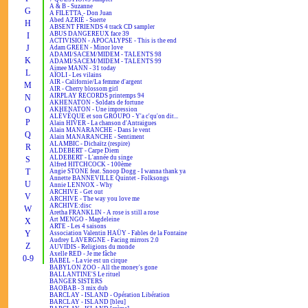
A & B - Suzanne
G
A FILETTA - Don Juan
Abed AZRIÉ - Suerte
H
ABSENT FRIENDS 4 track CD sampler
ABUS DANGEREUX face 39
I
ACTIVISION - APOCALYPSE - This is the end
J
Adam GREEN - Minor love
ADAMI/SACEM/MIDEM - TALENTS 98
K
ADAMI/SACEM/MIDEM - TALENTS 99
Aimee MANN - 31 today
L
AÏOLI - Les vilains
AIR - Californie/La femme d'argent
M
AIR - Cherry blossom girl
AIRPLAY RECORDS printemps 94
N
AKHENATON - Soldats de fortune
O
AKHENATON - Une impression
ALÉVÊQUE et son GROUPO - Y'a c'qu'on dit...
P
Alain HIVER - La chanson d'Antraigues
Alain MANARANCHE - Dans le vent
Q
Alain MANARANCHE - Sentiment
ALAMBIC - Dichaïtz (respire)
R
ALDEBERT - Carpe Diem
ALDEBERT - L'année du singe
S
Alfred HITCHCOCK - 100ème
T
Angie STONE feat. Snoop Dogg - I wanna thank ya
Annette BANNEVILLE Quintet - Folksongs
U
Annie LENNOX - Why
ARCHIVE - Get out
V
ARCHIVE - The way you love me
ARCHIVE:disc
W
Aretha FRANKLIN - A rose is still a rose
Art MENGO - Magdeleine
X
ARTE - Les 4 saisons
Y
Association Valentin HAÜY - Fables de la Fontaine
Audrey LAVERGNE - Facing mirrors 2.0
Z
AUVIDIS - Religions du monde
Axelle RED - Je me fâche
0-9
BABEL - La vie est un cirque
BABYLON ZOO - All the money's gone
BALLANTINE'S Le rituel
BANGER SISTERS
BAOBAB - 3 mix dub
BARCLAY - ISLAND - Opération Libération
BARCLAY - ISLAND [bleu]