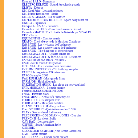
Edouard LALO - Namouna
ELECTRO DELUXE - Sound for eclectic people
ELISTA - Debout
EMI Cool Price - Les authentiques
EMI Music Ressources - Smile
EMILE & IMAGES - Rio de Janvier
EMPEROR NORTON RECORDS - Space baby blast off
ENOLA - Figurines
Enrique IGLESIAS - Bailamos
Ensemble De CÆLIS - Direction Laurence Brisset
Ensemble MATHEUS - Extraits de Griselda par VIVALDI
EPIC - Focus
EQUIMINTHE - Country music
ERATO - Chefs d'œuvre de la Musique Classique
Erik SATIE - Les 4 visages de l'orchestre
Erik SATIE - Les quatre visages de l'orchestre
Erik SATIE - The 4 aspects of the orchestra
Eros RAMAZZOTTI - Quanto amore sei
Eros RAMAZZOTTI & Joe COCKER - Difendero
ESPACE Rhythm & Blues - Volume 2
ESSO - Sur la route d'Hollywood
ETERNAL LOVE - le meilleur des slows
F-COMMUNICATIONS - 7th birthday sampler
FAN DE le magazine - CD interview
FARGO sampler 2005
Farid RUSSLAN - Musique de films
FARM JOB - Hokkaïdo rush
FASZINATION MUSIK - Les clous du nouveau label
FATA MORGANA - Le petit monde
Festival BLUES SUR SEINE 2003
FNAC - Parcours black
FNAC MUSIC - Actualités Printemps 93
FOOD RECORDS sampler 1991
FOUR ROSES - Musiques de films
FRANCE TELECOM - Easy techno
Franz SCHUBERT - Quintette à cordes D.956
FRAY - Over my head (cable car)
FREDERICKS + GOLDMAN + JONES - Des vies
FRENCH B - La vie est belle
GAY DAD - Leisure noise
GEFFEN - Swag American Style
GENERIC
GLÜCKLICH SAMPLER (New Beetle Cabriolet)
GMF - Bonus famille
GOLD JAZZ - 12 grands noms du jazz