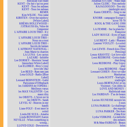
Hawaiian war chant
Jonathan STUART - Wako man
KENT - On fait c'qu'on peut
Julien CLERC - This melody
KENT - Tous les mômes
KAJAGOOGOO - Too shy
KENT - Tous les mômes
(midnight mix)
REMIX
Karen CHERYL - Sing to me
Kim WILDE - You came
mama
KIRSTEN - Over the rainbow
KNORR - campagne Europe 1
[White Label]
hiver 78-79
KRÉMA HOLLYWOOD -
KOOL & THE GANG 1990
J.STRAUSS fils, Valse de
hitmix
l'empereur
LA FEMME - Sur la planche /
L'AFFAIRE LOUIS TRIO - Il y
Françoise
a ceux
LADY ROUGE - Eyes of mars
L'AFFAIRE LOUIS TRIO -
[DIOR]
Nous on a tout
LAURENT - Lady / Pharaon
L'AFFAIRE LOUIS TRIO -
Laurent VOULZY - Le soleil
Succès de larmes
donne
L'AFFRONT NATIONAL -
Lee LEWIS - French kiss [Test
Jean-Marie tu charries
Pressing]
LA LUNA - Les cactus
Lenny KRAVITZ - Let love rule
LAZARE - Infidèle
Leon REDBONE - Gotta shake
Lee DORSEY - Shortnin' bread
that thing
[monoface White Label]
Leon REDBONE - Play Gipsy
Lee ELDRED - How's your
play
love life 1&2
Leon REDBONE - Sugar
Lee REED - Ram ram jam
Leonard COHEN - First we take
Lena GOLD - Radio [Blue
Manhattan
Label]
Linda SCOTT - Starlight,
Leonard BERNSTEIN - Gaîté
starbright
Parisienne d'Offenbach
Louis BERTIGNAC et les
les JARDINS de l'OPÉRA -
Visiteurs - Ces idées-là
Meilleurs vœux
LOVE AND MONEY -
les MAX VALENTIN - Les
Halleluiah man
maux dits
Luc FAIRDAN - T'as de beaux
les OBJETS - L'hiver est là
lolos
les OBJETS - Sarah
Lucien JEUNESSE raconte les
LEVEL 42 - Heaven in my
3 ours
hands
LUNA PARKER - Le challenge
Liane FOLY - Il est mort le
des espoirs
soleil
LUNA PARKER - Tes états
Linda DE SUZA - Amalia
d'âme Eric
Linda RONSTADT/Aaron
Lydia VERKINE - La mélodie
NEVILLE - When something is
des enfants
wrong...
M & Mme FAIRDAN - Beaux
LLOYD COLE - Downtown
lolos