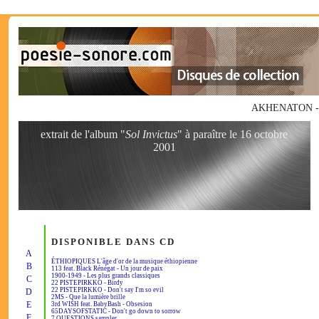
AKHENATON - Un
extrait de l'album "
Sol Invictus
" à paraître le 16 octobre
2001
DISPONIBLE DANS CD
A
ÉTHIOPIQUES L'âge d'or de la musique éthiopienne
B
113 feat. Black Rénégat - Un jour de paix
1900-1949 - Les plus grands classiques
C
22 PISTEPIRKKO - Birdy
22 PISTEPIRKKO - Don't say I'm so evil
D
2MS - Que la lumière brille
E
3rd WISH feat. BabyBash - Obsesion
65DAYSOFSTATIC - Don't go down to sorrow
F
7 QUESTIONS sampler