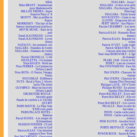
bébés
NIAGARA - Assez !
Mike BRANT - Summertime
NIAGARA - Je dois m'en aller
pour Mademoiselle
NIAGARA - Psychotrope [Test
MILLIAT FRÈRES - Super
Pressing]
Surprise Party n° 8
NIAGARA - Tchiki boum
MONTY - Moi je préfère la
NOVECENTO - Come to me
France
O-ZONE - Dragostea din teï
MORRISSEY - The last of the
PÉPIT' SHOW - Aye Pépito !
famous international playboys
Pascale CHAMBRY - Les mots
MOVIE MUSIC - Stars de la
du jour
pub
Patricia KAAS - Kennedy Rose
Natali KAUFMANN - Lover
(remix)
Natali KAUFMANN - Lover
Patricia KAAS - Regarde les
(bleu)
riches
NATALYS - Ses premiers cris
Patrick JUVET - Lady night
NIAGARA - Flammes de l'enfer
Patrick SÉBASTIEN - Tu
NIAGARA - Flammes de l'enfer
t'laisses aller (ma vieille)
(maxi)
Paul-Jean BOROWSKY - L'âge
Nicole CROISILLE - L'été
de diamant
NICOLETTA - Un homme
PEARL JAM - Given to fly
Nina HAGEN - Hold me
PERET - Late mi corazon
Nino FERRER - La Carmencita
Pete TOWNSHEND - Face the
[White Label]
face
Nino ROTA - O Venise, Venaga,
Phil O'KINS - Chasseur de
Venus
charme
NOUCHKAÏ - Différence
Phil O'KINS - Chasseur de
NUTS - Rock'n'Nuts 2, Wooly
charme [Test Pressing]
bully/The letter
Philippe LAVIL - EP 4 Titres
OLYMPICS - Mine exclusively
Philippe RUSSO - En pleine
[White Label]
lumière [Test Pressing]
ORCHESTRE ROUGE -
Pierre BACHELET - Écris-moi
Seconds grate
Pierre BACHELET - Elle est
Parade de variétés LA VACHE
d'ailleurs
QUI RIT
Pierre BACHELET - Les corons
PARIS MATCH - Le Pape Jean
PIGALLE - Dans la salle du
XXIII vous parle
bar-tabac...
PARIS PALACE HOTEL -
PIJON - Cache-cache party
Ramona
PIJON - Cache-cache party
Pascal DANEL - Les neiges du
(remix)
Kilimandjaro
PINK FLOYD - Another brick
PASSION FODDER - I'd sell
in the Wall ²
my soul to God
PORTE MENTAUX - Combat
Patricia KAAS - Une dernière
des races
semaine à New York
POWER ROCK - Saxon & Deep
Paul McCARTNEY - Once upon
Purple