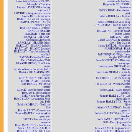
Association Valentin HAÜY -
tentation du bonheur
Fables de la Fontaine
Hugues de COURSON -
Audrey LAVERGNE - Facing
Sankanda
mirrors 2.0
INDOCHINE - Punishment
AUVIDIS - Religions du monde
park
Axelle RED - Je me fâche
Isabelle BOULAY - Tout un
BABEL - La vie est un cirque
jour
BABYLON ZOO - All the
Isabelle BOULAY & Johnny
money's gone
HALLYDAY - Tout au bout de
BALLANTINE'S Le rituel
nos peines
BANGER SISTERS
ISULATINE - Les plus beaux
BAOBAB - 3 mix dub
chants Corses
BARCLAY - ISLAND -
JAD WIO - Victor
Opération Libération
James CHANCE & Terminal
BARCLAY - ISLAND [bleu]
City - The fix is in
BARCLAY - ISLAND [crème]
James TAYLOR - Hourglass
BARCLAY - ISLAND [orange]
JAMIROQUAI - Black
BARCLAY - Tous les talents du
capricorn day
monde 2
JAMIROQUAI - High times,
BATOFAR cherche Tokyo -
singles 1992-2006
Paris 7-16 décembre 2001
Jean ROCHEFORT - Histoires
BAYARD MUSIQUE - Chants
de voyages
sacrés
Jean-Jacques MILTEAU - JJ
BBM - Where in the world (edit)
Milteau
Béatrice URIA-MONZON -
Jean-Louis MURAT - Le cri du
Carmen
papillon
BETTY BOOP - 1001 nuits
Joe COCKER - Let the healing
Bill DERAIME - Qui a bu
begin
Billy BRAGG - Mr love &
Joe COCKER - When a woman
justice
cries
BLACK - Here it comes again
John CALE - Black acetate
BMG 99/11 Hot Sampler
PROMO
BMG News Janvier 1999
Johnny HALLYDAY - Les
Bob DYLAN - Le sampler Rock
duos inédits
and Folk
Johnny HALLYDAY - Rester
Bobby KIMBALL - Hold the
libre
line
Johnny HALLYDAY - Succès
Bonnie RAITT - Come to me
garantis
Bonnie RAITT - Love sneakin'
Johnny HALLYDAY - Un jour
up on you
viendra ²
BRETT - Trois nuits par
Jordi SAVALL/HESPERION
semaine
XXI - Don Quijote de la
Brian McFADDEN - Real to me
Mancha
Brock LANDARS - S.M.D.U.
Julie ZENATTI - À quoi ça sert
Bruno COULAIS - B.O.F. Les
Julie ZENATTI - Mon ami pour