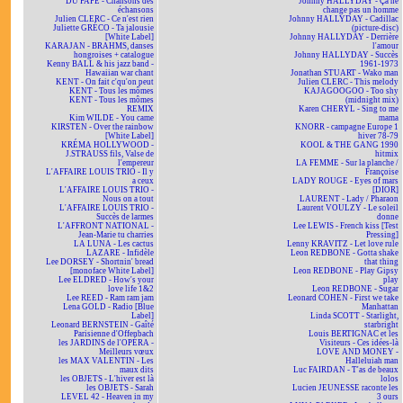
DU PAPE - Chansons des
Johnny HALLYDAY - Ça ne
échansons
change pas un homme
Julien CLERC - Ce n'est rien
Johnny HALLYDAY - Cadillac
Juliette GRÉCO - Ta jalousie
(picture-disc)
[White Label]
Johnny HALLYDAY - Derrière
KARAJAN - BRAHMS, danses
l'amour
hongroises + catalogue
Johnny HALLYDAY - Succès
Kenny BALL & his jazz band -
1961-1973
Hawaiian war chant
Jonathan STUART - Wako man
KENT - On fait c'qu'on peut
Julien CLERC - This melody
KENT - Tous les mômes
KAJAGOOGOO - Too shy
KENT - Tous les mômes
(midnight mix)
REMIX
Karen CHERYL - Sing to me
Kim WILDE - You came
mama
KIRSTEN - Over the rainbow
KNORR - campagne Europe 1
[White Label]
hiver 78-79
KRÉMA HOLLYWOOD -
KOOL & THE GANG 1990
J.STRAUSS fils, Valse de
hitmix
l'empereur
LA FEMME - Sur la planche /
L'AFFAIRE LOUIS TRIO - Il y
Françoise
a ceux
LADY ROUGE - Eyes of mars
L'AFFAIRE LOUIS TRIO -
[DIOR]
Nous on a tout
LAURENT - Lady / Pharaon
L'AFFAIRE LOUIS TRIO -
Laurent VOULZY - Le soleil
Succès de larmes
donne
L'AFFRONT NATIONAL -
Lee LEWIS - French kiss [Test
Jean-Marie tu charries
Pressing]
LA LUNA - Les cactus
Lenny KRAVITZ - Let love rule
LAZARE - Infidèle
Leon REDBONE - Gotta shake
Lee DORSEY - Shortnin' bread
that thing
[monoface White Label]
Leon REDBONE - Play Gipsy
Lee ELDRED - How's your
play
love life 1&2
Leon REDBONE - Sugar
Lee REED - Ram ram jam
Leonard COHEN - First we take
Lena GOLD - Radio [Blue
Manhattan
Label]
Linda SCOTT - Starlight,
Leonard BERNSTEIN - Gaîté
starbright
Parisienne d'Offenbach
Louis BERTIGNAC et les
les JARDINS de l'OPÉRA -
Visiteurs - Ces idées-là
Meilleurs vœux
LOVE AND MONEY -
les MAX VALENTIN - Les
Halleluiah man
maux dits
Luc FAIRDAN - T'as de beaux
les OBJETS - L'hiver est là
lolos
les OBJETS - Sarah
Lucien JEUNESSE raconte les
LEVEL 42 - Heaven in my
3 ours