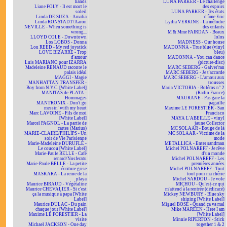
hands
LUNA PARKER - Le challenge
Liane FOLY - Il est mort le
des espoirs
soleil
LUNA PARKER - Tes états
Linda DE SUZA - Amalia
d'âme Eric
Linda RONSTADT/Aaron
Lydia VERKINE - La mélodie
NEVILLE - When something is
des enfants
wrong...
M & Mme FAIRDAN - Beaux
LLOYD COLE - Downtown
lolos
Los LOBOS - Donna
MADNESS - Our house
Lou REED - My red joystick
MADONNA - True blue (vinyl
LOVE BIZARRE - Trop
bleu)
d'amour
MADONNA - You can dance
Luis MARIANO pour IZARRA
(picture-disc)
Madeleine RENAUD raconte le
MARC SEBERG - Galver'ran
palais idéal
MARC SEBERG - Je t'accorde
MAGGI - Magie
MARC SEBERG - L'amour aux
MANHATTAN TRANSFER -
trousses
Boy from N.Y.C. [White Label]
Maria VICTORIA - Boléros n° 2
MANITAS de PLATA -
(Radio France)
Hommages
MAURANE - Pas gaie la
MANTRONIX - Don't go
pagaille
messin' with my heart
Maxime LE FORESTIER - San
Marc LAVOINE - Fils de moi
Francisco
[White Label]
MAYA L'ABEILLE - vinyl
Marcel PAGNOL - La partie de
jaune Collector
cartes (Marius)
MC SOLAAR - Bouge de là
MARIE-CLAIRE/PHILIPS - Un
MC SOLAAR - Victime de la
soir de Vie Parisienne
mode
Marie-Madeleine DURUFLÉ -
METALLICA - Enter sandman
Le coucou [White Label]
Michel POLNAREFF - Je rêve
Marie-Paule BELLE - Café
d'un monde
renard/Nosferatu
Michel POLNAREFF - Les
Marie-Paule BELLE - La petite
premières années
écriture grise
Michel POLNAREFF - Tout
MASKARA - La reine de la
tout pour ma chérie
playa
Michel SARDOU - Je vole
Maurice BIRAUD - Végétaline
MICHOU - Qu'est-ce qui
Maurice CHEVALIER - Si c'est
m'attend à la rentrée (dédicacé)
ça la musique à papa [White
Mickey NEWBURY - Blue sky
Label]
shining [White Label]
Maurice DULAC - Du pain
Miguel BOSÉ - Quand ça va mal
chaque jour [White Label]
Mike MAREEN - Here I am
Maxime LE FORESTIER - La
[White Label]
visite
Minnie RIPERTON - Stick
Michael JACKSON - One day
together 1 & 2