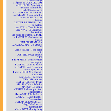
Chantons belge
la légende du GOLF DROUOT
LABEL BLEU - Appellation
d'origine incontrôlée 2
LABELS automne 97
LANDMARK MUSIC volume 1
Lara FABIAN - A wonderful life
Laurent VOULZY - Une
héroïne
LEFDUP & LEFDUP - L'oeil
du cyclone
Lena AYAL - Dîner d'affaires
Lena AYAL - Le Bar (remix)
les Antilles
les coups de foudre de BRAZIL
les ENFOIRÉS - On ira tous au
paradis
LIMP BIZKIT - Nookie
LINE RECORDS - Der Sampler
31
Lionel RICHIE - Time [radio
edit]
LOST HIGHWAY sampler
2002
Luc VERTIGE - Contradictions
amoureuses
LUDÉAL - La fin du pétrole
LUDAIZE - Next generation,
rythm'n'pop music
Ludovic BEIER New Quartet -
Chilltimes
Luz CASAL - La pasion
LYSOUND volume 4
MALIA - Echoes of dreams
MALIA - Yellow daffodils
MANGU - Mi familia
MANUELA - Parce que c'était
écrit comme ça
Marcus MILLER - Rush over
MARGOT - Manipulation +
Dans tes rêves
MARRINER & OHLSSON -
Grieg, Tschaikowsky,
Rachmaninov
Marvin GAYE - Lucky lucky