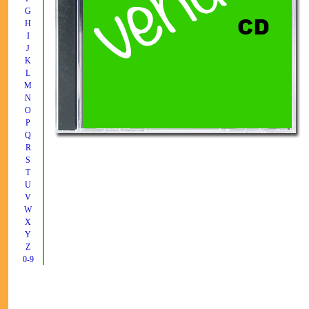
G
H
I
J
K
L
M
N
O
P
Q
R
S
T
U
V
W
X
Y
Z
0-9