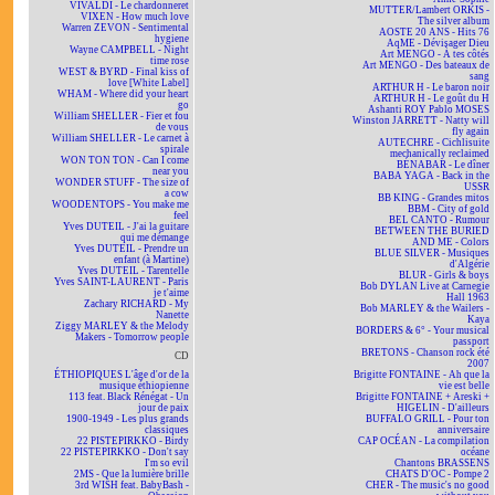
VIVALDI - Le chardonneret
MUTTER/Lambert ORKIS -
VIXEN - How much love
The silver album
Warren ZEVON - Sentimental
AOSTE 20 ANS - Hits 76
hygiene
AqME - Dévisager Dieu
Wayne CAMPBELL - Night
Art MENGO - À tes côtés
time rose
Art MENGO - Des bateaux de
WEST & BYRD - Final kiss of
sang
love [White Label]
ARTHUR H - Le baron noir
WHAM - Where did your heart
ARTHUR H - Le goût du H
go
Ashanti ROY Pablo MOSES
William SHELLER - Fier et fou
Winston JARRETT - Natty will
de vous
fly again
William SHELLER - Le carnet à
AUTECHRE - Cichlisuite
spirale
mechanically reclaimed
WON TON TON - Can I come
BÉNABAR - Le dîner
near you
BABA YAGA - Back in the
WONDER STUFF - The size of
USSR
a cow
BB KING - Grandes mitos
WOODENTOPS - You make me
BBM - City of gold
feel
BEL CANTO - Rumour
Yves DUTEIL - J'ai la guitare
BETWEEN THE BURIED
qui me démange
AND ME - Colors
Yves DUTEIL - Prendre un
BLUE SILVER - Musiques
enfant (à Martine)
d'Algérie
Yves DUTEIL - Tarentelle
BLUR - Girls & boys
Yves SAINT-LAURENT - Paris
Bob DYLAN Live at Carnegie
je t'aime
Hall 1963
Zachary RICHARD - My
Bob MARLEY & the Wailers -
Nanette
Kaya
Ziggy MARLEY & the Melody
BORDERS & 6° - Your musical
Makers - Tomorrow people
passport
BRETONS - Chanson rock été
CD
2007
ÉTHIOPIQUES L'âge d'or de la
Brigitte FONTAINE - Ah que la
musique éthiopienne
vie est belle
113 feat. Black Rénégat - Un
Brigitte FONTAINE + Areski +
jour de paix
HIGELIN - D'ailleurs
1900-1949 - Les plus grands
BUFFALO GRILL - Pour ton
classiques
anniversaire
22 PISTEPIRKKO - Birdy
CAP OCÉAN - La compilation
22 PISTEPIRKKO - Don't say
océane
I'm so evil
Chantons BRASSENS
2MS - Que la lumière brille
CHATS D'OC - Pompe 2
3rd WISH feat. BabyBash -
CHER - The music's no good