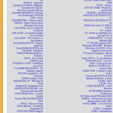
off
THUGS - Road closed 1983-
ENOLA - Figurines
1999
Enrique IGLESIAS - Bailamos
TOOL - Schism
Ensemble De CÆLIS -
TÔT OU TARD - Plutôt tôt,
Direction Laurence Brisset
plutôt tard
Ensemble MATHEUS - Extraits
TRAFFIC - Far from home
de Griselda par VIVALDI
TRANSES CÉVENOLES N°
EPIC - Focus
17
EQUIMINTHE - Country music
TRANSES CÉVENOLES N°
ERATO - Chefs d'œuvre de la
18
Musique Classique
TRAX hors série # 5 NINJA
Erik SATIE - Les 4 visages de
TUNE
l'orchestre
U2 - Lemon
Erik SATIE - Les quatre visages
U2 - Stuck in a moment you
de l'orchestre
can't get out of
Erik SATIE - The 4 aspects of
UNDER BYEN - Live @
the orchestra
Haldern Pop
Eros RAMAZZOTTI - Quanto
V2 MUSIC sampler 1997
amore sei
Véronique RIVIÈRE - Michaël
Eros RAMAZZOTTI & Joe
Véronique SANSON - D'un
COCKER - Difendero
papillon à une étoile
ESPACE Rhythm & Blues -
VF-Version Française - Rap &
Volume 2
Groove
ESSO - Sur la route
Viola WILLS - It's my pleasure
d'Hollywood
Vivien SAVAGE - La p'tite
ETERNAL LOVE - le meilleur
Lady + C'est qu'le vent
des slows
Weird Al YANKOVIC -
F-COMMUNICATIONS - 7th
Jurassic Park
birthday sampler
WHAT FOR - L'amour n'a pas
FAN DE le magazine - CD
de loi
interview
Winston McANUFF & The
FARGO sampler 2005
Bazbaz Orchestra - A drop
Farid RUSSLAN - Musique de
ZAZIE - Rose
films
ZAZIE - Zen
FARM JOB - Hokkaïdo rush
ZAZIE MUSETTE - Zazie
FASZINATION MUSIK - Les
Musette
clous du nouveau label
ZE RECORDS presents
FATA MORGANA - Le petit
Undercover
monde
ZE Xmas record REloaded 2004
Festival BLUES SUR SEINE
ZEBDA - Je crois que ça va pas
2003
être possible (radio edit)
FNAC - Parcours black
ZONE LIBRE - Les contes du
FNAC MUSIC - Actualités
chaos
Printemps 93
ZORA - La famille
FOOD RECORDS sampler
ZORA - Panaméenne