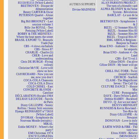
85150/85151 [White Labels]
ALAN PARSONS PROJECT -
AUTRES SUPPORTS
BEETHOVEN - Disque de
The turn of a friendly card
démonstration
ALPHA BLONDY & the Solar
Divine MADNESS
Benny CARTER & Oscar
System - Révolution
PETERSON Quartet - Alone
BARCLAY - Le son de la
together
rumeur
Big Bill BROONZY - Last
BEETHOVEN - Symphonies 1
session volume 1
& 2
Billy Joe ROYAL - Test
BIZZL - 12 Sommer Hits 82
Pressing [White Label]
BIZZL - Sommer Hits 83
BOBBY & THE MIDNITES -
BIZZL - Sommer Hits 84
Where the beat meets the street
BIZZL - Tropical Hits 87
BRASIL EXPORT 73 - Brussels
BMG ARIOLA Belgium -
Trade Fair
Bonjour la France
CBS - 4 slows enchaînés
Brian ENO - Ambient 1 - Music
CBS - Slows 87
for airports
CHARLIE - Charlie (5)
Brian ENO - Ambient 4 - On
CHER - Love and
Land
understanding
CBS - Été 73 vol.1
Chris DE BURGH - Flying
Céline DION - I'm alive
colours
Céline DION - My heart will go
Christine McVIE - Love will
on
show us how
CHILL FAC-TORR - Twist
Cliff RICHARD - Now you see
(round'n'round)
me, now you don't
CHURCH - Starfish
COCA-COLA Chansons
CLASH - The Magnificent
COCA-COLA Disco
Seven / The Call Up
COLD CHISEL - East
CULTURE DANCE 7 - House
CONCRETE BLONDE -
Mix
Caroline
CURE - Pornography
DÉCLARATION (fiscale) 1964
DAVE - Dave [White Label]
DELHAY/LECOUDE - Succès
Debbie HARRY - Rockbird
de Paris
DEVO - Q: Are we not men?
Dizzy GILLESPIE - Sonny
DEXYS MIDNIGHT
Rollins / Sonny Stitt sessions
RUNNERS & Kevin Rowland -
Django REINHARDT n°73610
Too-Rye-Ay
[White Label]
Dizzy GILLESPIE - At
DVORAK - Symphonie du
Newport
Nouveau Monde (extraits) -
DONOVAN - Love is only
MIKAL
feeling
Eddie MONEY - Where's the
EARTH WIND & FIRE - The
party?
very best
EMI Christmas 1974
Elton JOHN - Believe
ENCYCLOPAEDIA
[MONOFACE]