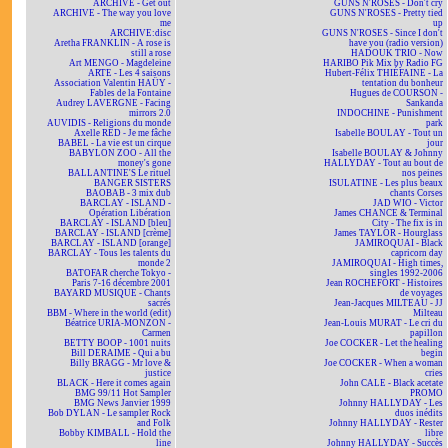
ARCHIVE - Get out
GUNS N'ROSES - Don't cry
ARCHIVE - The way you love
GUNS N'ROSES - Pretty tied
me
up
ARCHIVE:disc
GUNS N'ROSES - Since I don't
Aretha FRANKLIN - A rose is
have you (radio version)
still a rose
HADOUK TRIO - Now
Art MENGO - Magdeleine
HARIBO Pik Mix by Radio FG
ARTE - Les 4 saisons
Hubert-Félix THIÉFAINE - La
Association Valentin HAÜY -
tentation du bonheur
Fables de la Fontaine
Hugues de COURSON -
Audrey LAVERGNE - Facing
Sankanda
mirrors 2.0
INDOCHINE - Punishment
AUVIDIS - Religions du monde
park
Axelle RED - Je me fâche
Isabelle BOULAY - Tout un
BABEL - La vie est un cirque
jour
BABYLON ZOO - All the
Isabelle BOULAY & Johnny
money's gone
HALLYDAY - Tout au bout de
BALLANTINE'S Le rituel
nos peines
BANGER SISTERS
ISULATINE - Les plus beaux
BAOBAB - 3 mix dub
chants Corses
BARCLAY - ISLAND -
JAD WIO - Victor
Opération Libération
James CHANCE & Terminal
BARCLAY - ISLAND [bleu]
City - The fix is in
BARCLAY - ISLAND [crème]
James TAYLOR - Hourglass
BARCLAY - ISLAND [orange]
JAMIROQUAI - Black
BARCLAY - Tous les talents du
capricorn day
monde 2
JAMIROQUAI - High times,
BATOFAR cherche Tokyo -
singles 1992-2006
Paris 7-16 décembre 2001
Jean ROCHEFORT - Histoires
BAYARD MUSIQUE - Chants
de voyages
sacrés
Jean-Jacques MILTEAU - JJ
BBM - Where in the world (edit)
Milteau
Béatrice URIA-MONZON -
Jean-Louis MURAT - Le cri du
Carmen
papillon
BETTY BOOP - 1001 nuits
Joe COCKER - Let the healing
Bill DERAIME - Qui a bu
begin
Billy BRAGG - Mr love &
Joe COCKER - When a woman
justice
cries
BLACK - Here it comes again
John CALE - Black acetate
BMG 99/11 Hot Sampler
PROMO
BMG News Janvier 1999
Johnny HALLYDAY - Les
Bob DYLAN - Le sampler Rock
duos inédits
and Folk
Johnny HALLYDAY - Rester
Bobby KIMBALL - Hold the
libre
line
Johnny HALLYDAY - Succès