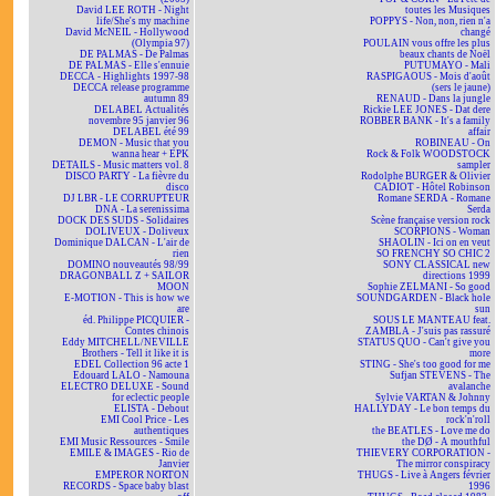
David LEE ROTH - Night
toutes les Musiques
life/She's my machine
POPPYS - Non, non, rien n'a
David McNEIL - Hollywood
changé
(Olympia 97)
POULAIN vous offre les plus
DE PALMAS - De Palmas
beaux chants de Noël
DE PALMAS - Elle s'ennuie
PUTUMAYO - Mali
DECCA - Highlights 1997-98
RASPIGAOUS - Mois d'août
DECCA release programme
(sers le jaune)
autumn 89
RENAUD - Dans la jungle
DELABEL Actualités
Rickie LEE JONES - Dat dere
novembre 95 janvier 96
ROBBER BANK - It's a family
DELABEL été 99
affair
DEMON - Music that you
ROBINEAU - On
wanna hear + EPK
Rock & Folk WOODSTOCK
DETAILS - Music matters vol. 8
sampler
DISCO PARTY - La fièvre du
Rodolphe BURGER & Olivier
disco
CADIOT - Hôtel Robinson
DJ LBR - LE CORRUPTEUR
Romane SERDA - Romane
DNA - La serenissima
Serda
DOCK DES SUDS - Solidaires
Scène française version rock
DOLIVEUX - Doliveux
SCORPIONS - Woman
Dominique DALCAN - L'air de
SHAOLIN - Ici on en veut
rien
SO FRENCHY SO CHIC 2
DOMINO nouveautés 98/99
SONY CLASSICAL new
DRAGONBALL Z + SAILOR
directions 1999
MOON
Sophie ZELMANI - So good
E-MOTION - This is how we
SOUNDGARDEN - Black hole
are
sun
éd. Philippe PICQUIER -
SOUS LE MANTEAU feat.
Contes chinois
ZAMBLA - J'suis pas rassuré
Eddy MITCHELL/NEVILLE
STATUS QUO - Can't give you
Brothers - Tell it like it is
more
EDEL Collection 96 acte 1
STING - She's too good for me
Edouard LALO - Namouna
Sufjan STEVENS - The
ELECTRO DELUXE - Sound
avalanche
for eclectic people
Sylvie VARTAN & Johnny
ELISTA - Debout
HALLYDAY - Le bon temps du
EMI Cool Price - Les
rock'n'roll
authentiques
the BEATLES - Love me do
EMI Music Ressources - Smile
the DØ - A mouthful
EMILE & IMAGES - Rio de
THIEVERY CORPORATION -
Janvier
The mirror conspiracy
EMPEROR NORTON
THUGS - Live à Angers février
RECORDS - Space baby blast
1996