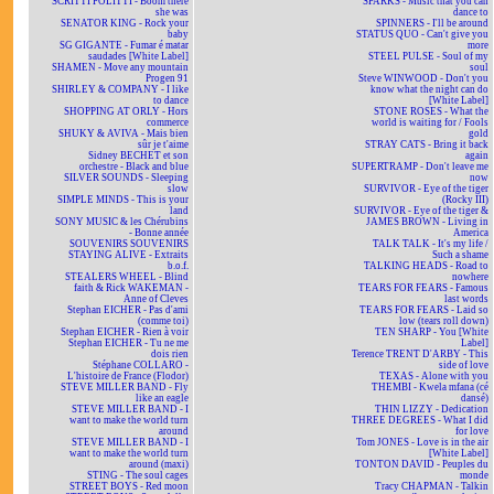
SCRITTI POLITTI - Boom there
SPARKS - Music that you can
she was
dance to
SENATOR KING - Rock your
SPINNERS - I'll be around
baby
STATUS QUO - Can't give you
SG GIGANTE - Fumar é matar
more
saudades [White Label]
STEEL PULSE - Soul of my
SHAMEN - Move any mountain
soul
Progen 91
Steve WINWOOD - Don't you
SHIRLEY & COMPANY - I like
know what the night can do
to dance
[White Label]
SHOPPING AT ORLY - Hors
STONE ROSES - What the
commerce
world is waiting for / Fools
SHUKY & AVIVA - Mais bien
gold
sûr je t'aime
STRAY CATS - Bring it back
Sidney BECHET et son
again
orchestre - Black and blue
SUPERTRAMP - Don't leave me
SILVER SOUNDS - Sleeping
now
slow
SURVIVOR - Eye of the tiger
SIMPLE MINDS - This is your
(Rocky III)
land
SURVIVOR - Eye of the tiger &
SONY MUSIC & les Chérubins
JAMES BROWN - Living in
- Bonne année
America
SOUVENIRS SOUVENIRS
TALK TALK - It's my life /
STAYING ALIVE - Extraits
Such a shame
b.o.f.
TALKING HEADS - Road to
STEALERS WHEEL - Blind
nowhere
faith & Rick WAKEMAN -
TEARS FOR FEARS - Famous
Anne of Cleves
last words
Stephan EICHER - Pas d'ami
TEARS FOR FEARS - Laid so
(comme toi)
low (tears roll down)
Stephan EICHER - Rien à voir
TEN SHARP - You [White
Stephan EICHER - Tu ne me
Label]
dois rien
Terence TRENT D'ARBY - This
Stéphane COLLARO -
side of love
L'histoire de France (Flodor)
TEXAS - Alone with you
STEVE MILLER BAND - Fly
THEMBI - Kwela mfana (cé
like an eagle
dansé)
STEVE MILLER BAND - I
THIN LIZZY - Dedication
want to make the world turn
THREE DEGREES - What I did
around
for love
STEVE MILLER BAND - I
Tom JONES - Love is in the air
want to make the world turn
[White Label]
around (maxi)
TONTON DAVID - Peuples du
STING - The soul cages
monde
STREET BOYS - Red moon
Tracy CHAPMAN - Talkin