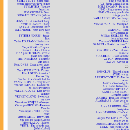
STREET BOYS - Some folks
'bout a revolution
(come bring your love to me)
U2 - Jesus-Christ & John
STYLISTICS - You are
MELLENCAMP - Do re mi
beautiful
UB40 - Sing our own song
SUGARCUBES - Deus
UB40 - The way you do the
SUGARCUBES - Hit [White
things you do
Label]
VAILLANCOURT - Bon temps
SUNSHINE - Come back baby
rouler
SWITCH - Switch it baby
Vanessa PARADIS - Marilyn &
SYLVIA - Automatic lover
John
TÉLÉPHONE - New York avec
WARNING - Rock
toi
city/Commando
TÉTINES NOIRES - Streap
William SHELLER - Un
Teac
homme heureux
Tanita TIKARAM - Little sister
Youssou N'DOUR & Peter
leaving town
GABRIEL - Shakin' the tree (DJ
Tanya St VAL - Tropical
edit)
Teresa KELLY - Johnnie
Yves SIMON - 2 ou 3 choses
TINA pour RIPOLIN - Vive le
pour elle
grand ripolinage
ZUCCHERO - Diavolo in me
TINTIN HEBDO - La chasse
ZZTOP - Doubleback
aux bruits
ZZTOP - Give it up
Tom JONES - Green green grass
CD
of home
Tony STEFANIDIS - Visions
1969 CLUB - The red album
Trini LOPEZ - America /
4YOU - 4 you
Kansas City
A PERFECT CIRCLE - Mer de
Van McCOY - Soul Cha Cha
noms
VAN MORRISON - Ivory tower
AaRON - Seeds of gold
Vanessa PARADIS - L'amour en
ABC Radio Networks -
soi [Test Pressing]
American TOP 40 # 51
VELVET GLOVE - Last day of
AGNÈS B. & la FNAC -
summer
Dernière Bande
VELVET GLOVE - Sweet was
AKIRISE - Brouiller l'écoute
my rose
ALABAMA 3 - Ain't goin' to
Véronique RIVIÈRE - Georges
Goa
Véronique RIVIÈRE - Première
Alain BASHUNG - Osez
Manche
Joséphine
Véronique RIVIÈRE - Tout
Alain BASHUNG - That's all
court
right
Victoria ABRIL - Baby when
Angela McCLUSKEY - The
you kiss me [White Label]
things we do
Viktor LAZLO - Baisers
Angelo DEBARRE/Ludovic
VINYL - The nobody men
BEIER - Paroles de swing
[White Label]
Anne-Sophie