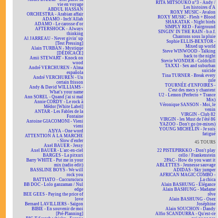
RITA MITSOUKO n°3 - Andy /
vie en voyage
Les histoires d'A
ABDUL HASSAN
ROXY MUSIC - Avalon
ORCHESTRA - Arabian affair
ROXY MUSIC - Flesh + Blood
ADAMO - Inch'Allah
SHAKATAK - Night birds
ADAMO - Le carosse d'or
SIMPLY RED - Fairground
AFTERSHOCK - Always
SINGIN' IN THE RAIN - b.o.f.
thinking
Chantons sous la pluie
Al JARREAU - Never givin' up
Sophie ELLIS-BEXTOR -
[Test Pressing]
Mixed up world
Alain TURBAN - Mystique
Steve WINWOOD - Talking
[DÉDICACÉ]
back to the night
Amii STEWART - Knock on
Stevie WONDER - Coldchill
wood
TAXXI - Sex and suburban
André VERCHUREN - Alma
suicide
española
Tina TURNER - Break every
André VERCHUREN - Un
rule
certain frisson
TOURNÉE d'ENFOIRÉS -
Andy & David WILLIAMS -
C'est des mecs y chantent
What's your name
U2 - Lemon (Perfecto + Trance
Ann SOREL - Quand j'ai si mal
Mix)
Annie CORDY - Le rock à
Véronique SANSON - Moi, le
Médor [White Label]
venin
ANTAR - Les Fables de la
VIRGIN - Club 82
Fontaine
VIRGIN - les Must de l'été 86
Antoine GIACOMONI - Vieni
YAZOO - Don't go (re-mixes)
vieni
YOUNG MICHELIN - Je suis
ANYA - One word
fatigué
ATTENTION À LA MARCHE
- Slow d'enfer
45 TOURS
Axel BAUER - Jessy
Axel BAUER - L'arc-en-ciel
22 PISTEPIRKKO - Don't play
BARGES - La pitxuri
cello / Frankenstein
Barry WHITE - Put me in your
2PAC - How do you want it
mix (radio edit)
ABLETTES - Jeunesse sauvage
BASSLINE BOYS - We will
ADIDAS - Sky jumper
rock you
AFRICAN MAGIC COMBO -
BATTIATO - Cuccurucucu
La chica
BB DOC - Lolo ganzaman / Nul
Alain BASHUNG - Élégance
edge
Alain BASHUNG - Madame
BEE GEES - Paying the price of
rêve
love
Alain BASHUNG - Osez
Bernard LAVILLIERS - Saïgon
Joséphine
BIBIE - En souvenir de moi
Alain SOUCHON - Dandy
[Pré-Planning]
Alfio SCANDURRA - Qu'est-ce