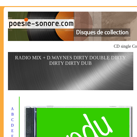
CD single C
RADIO MIX + D.WAYNES DIRTY DOUBLE DIRTY
DIRTY DIRTY DUB
A
B
C
D
E
F