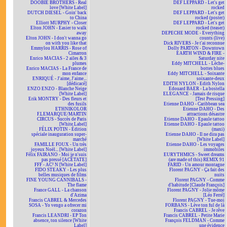
DOOBIE BROTHERS - Real
DEF LEPPARD - Let's get
love [White Label]
rocked
DUTCH DIESEL - Goin' back
DEF LEPPARD - Let's get
to China
rocked (poster)
Elliott MURPHY - Closer
DEF LEPPARD - Let's get
Elton JOHN - Easier to walk
rocked (teaser)
away
DEPECHE MODE - Everything
Elton JOHN - I don't wanna go
counts (live)
on with you like that
Dick RIVERS - Je t'ai reconnue
Emmylou HARRIS - Rose of
Dolly PARTON - Downtown
Cimarron
EARTH WIND & FIRE -
Enrico MACIAS - 2 ailes & 3
Saturday nite
plumes
Eddy MITCHELL - Lèche-
Enrico MACIAS - La France de
bottes blues
mon enfance
Eddy MITCHELL - Soixante
ENRIQUÉ - J'aime, J'aime...
soixante-deux
[dédicacé]
EDITH NYLON - Edith Nylon
ENZO ENZO - Blanche Neige
Edouard BAER - La bostella
[White Label]
ELEGANCE - Jamais de risque
Erik MONTRY - Des fleurs et
[Test Pressing]
des fusils
Etienne DAHO - Caribbean sea
ETHNIKOLOR
Etienne DAHO - Des
F.LEMARQUE/MARTIN
attractions désastre
CIRCUS - Succès de Paris
Etienne DAHO - Epaule tattoo
[White Label]
Etienne DAHO - Epaule tattoo
FÉLIX POTIN - Édition
(maxi)
spéciale inauguration super-
Etienne DAHO - Il ne dira pas
marché
[White Label]
FAMILLE FOUX - Un très
Etienne DAHO - Les voyages
joyeux Noël... [White Label]
immobiles
Félix FAIRANO - Moi je n'suis
EURYTHMICS - Sweet dreams
pas pressé [ACÉTATE]
(are made of this) REMIX 91
FFF - AC² N [White Label]
FARID - Un amour montagne
FIDO STEAKY - Les plus
Florent PAGNY - Ça fait des
belles musiques de films
nuits
FINE YOUNG CANNIBALS -
Florent PAGNY - Comme
The flame
d'habitude [Claude François]
France GALL - La chanson
Florent PAGNY - Jolie môme
d'Azima
[Léo Ferré]
Francis CABREL & Mercedes
Florent PAGNY - Tue-moi
SOSA - Yo vengo a ofrecer mi
FORBANS - Lève ton ful de là
corazon
Francis CABREL - Je rêve
Francis LEANDRI - EP Ton
Francis CABREL - Petite Marie
absence, ton silence [White
François FELDMAN - Comme
Label]
une évidence