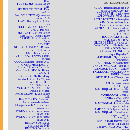
1991
AUTRES SUPPORTS
FOUR ROSES - Musiques de
films
AC-DC - Ballbreaker, la bio par
FRANCE TELECOM - Easy
Philippe MANOEUVRE
techno
ACE OF BASE - Lucky love
Franz SCHUBERT - Quintette à
ACE OF BASE - The bridge
cordes D.956
AFTER FOREVER - Remagine
FRAY - Over my head (cable
AIR - Californie/Sexy boy
car)
ARMOR - Le bal des Laze
FREDERICKS + GOLDMAN +
Art MENGO - interview Alain
JONES - Des vies
Gardinier
FRENCH B - La vie est belle
BJÖRK - Post
GAY DAD - Leisure noise
BOB MARLEY & THE
GEFFEN - Swag American
WAILERS 1967-1972
Style
BRICE DE NICE - J't'ai cassé !
GENERIC
Céline DION - 1 fille & 4 types
GLÜCKLICH SAMPLER (New
Céline DION - D'eux
Beetle Cabriolet)
Christian BOURGEOIS -
GMF - Bonus famille
Disque Bayard n°1
GOLD JAZZ - 12 grands noms
CLUB TINNIE - Mystérieuses
du jazz
rencontres
GOOOM sampler summer 2003
DAFT PUNK - Vidéo medley
GRAMOPHONE 01/10 -
DANDY WARHOLS - Smoke it
Andrew Litton on Gershwin
DARGAUD BOOX 1 - Canal+
Grant Lee BUFFALO - Honey
FREDERICKS + GOLDMAN +
don't think
JONES - Rouge
GROOVE ARMADA - Easy
GENESIS Live - The way we
Gustav LEONHARDT joue
walk
Louis COUPERIN
IAM - Je danse le mia
HANDSOME BOY
IGGY POP - Iggy
MODELING SCHOOL - The
JAMIROQUAI - Corner of the
world's gone mad
earth
Hector ZAZOU - Lights in the
JAMIROQUAI - Little L
dark
JAMIROQUAI - Love
Hervé VILARD - La vie est
foolosophy
belle, le monde est beau
JAMIROQUAI - Return of the
Hildegard von BINGEN - O vis
space cowboy
aeternitatis
JAMIROQUAI - Space cowboy
HMNEWS Collection automne
JAMIROQUAI - The return of
hiver 2010
the space cowboy
HMNEWS Collection automne
JAZZ Masters
hiver 2011
Jean RICHARD présente les
HMNEWS Collection
loups (PIF gadget)
printemps été 2010
Johnny HALLYDAY - PLV
HMNEWS Collection
L'attente