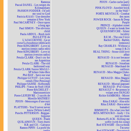
Ramona
PIJON - Cache-cache party
Pascal DANEL - Les neiges du
(remix)
Kilimandjaro
PINK FLOYD - Another brick
PASSION FODDER - I'd sell
in the Wall ²
my soul to God
PORTE MENTAUX - Combat
Patricia KAAS - Une dernière
des races
semaine à New York
POWER ROCK - Saxon & Deep
Paul McCARTNEY - Once upon
Purple
a long ago
PRINCE - Alphabet street
Paul SIMON - The obvious
QUEEN - I want to break free
child
QUEENSRYCHE - Silent
Paula ABDUL - Rush rush
lucidity
PAULETTE de
R.E.M. - The one I love
L'AJACCIENNE - Ça se
Rachid TAHA - Barbès
corse/La boudeuse (dédicacé)
[remixes]
Peter KINGSBERY - Love in
Ray CHARLES - Without a
motion (remix radio edit)
song (1 & 2)
Peter KINGSBERY - Love in
REAL THING - Stone cold love
motion (version radio)
affair
Petula CLARK - Don't cry for
RENAUD - It is not because
me Argentina
you are
Petula CLARK - The old
RENAUD - Jonathan
fashioned way
RENAUD - Marchand de
Petula CLARK/Junior MAGLI -
cailloux
SP biface Juke-Box
RENAUD - Miss Maggie [Juke-
Phil RAY - Save our star
Box]
Philippe GUYOT - Les yeux
RENAUD - Miss Maggie
cernés [Test Pressing]
[Promo]
Philippe SAISSE - Kelbomek
RENAUD - Mistral gagnant
PHILIPS - Vœux de Noël 1958
RENAUD - P'tit voleur
Pierre BACHELET -
RENAULT 4 - Re-prenez le
Marionnettiste
volant avec FANGIO
Pierre LEFEBVRE - 2 succès de
Richie SAMBORA - Mister
Mireille MATHIEU
bluesman
PIJON - Mensonges d'une nuit
Rika ZARAÏ - Aba-nibi
d'été
Rika ZARAÏ - Hava netse
PLATTERS - You'll never never
bamahol
know [White Label]
RIMSHOTS - Do what you feel
Punchs PITTERSON - Reggae-
RITA MITSOUKO - Andy + Un
biguine
soir un chien
QUEEN - Flash
Roberta FLACK - Killing me
QUILAPAYUN - Tutti-frutti
softly (with his song)
R.B. and CO. - Calypso
Rod STEWART - Da ya think
Ramon PIPIN - La porte du
I'm sexy
jardin
Rod STEWART - Downtown