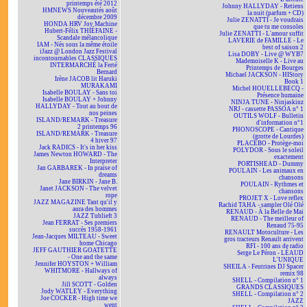
printemps été 2012
Johnny HALLYDAY - Retiens
HMNEWS Nouveautés août
la nuit (parfum + CD)
décembre 2009
Julie ZENATTI - Je voudrais
HONDA HRV Joy Machine
que tu me consoles
Hubert-Félix THIÉFAINE -
Julie ZENATTI - L'amour suffit
Scandale mélancolique
LAVERIE de FAMILLE - Le
IAM - Nés sous la même étoile
best of saison 2
iJazz @ London Jazz Festival
Lisa DOBY - Live @ WYB7
incontournables CLASSIQUES
Mademoiselle K - Live au
INTERMARCHÉ la Ferté
Printemps de Bourges
Bernard
Michael JACKSON - HIStory
Irène JACOB lit Haruki
Book 1
MURAKAMI
Michel HOUELLEBECQ -
Isabelle BOULAY - Sans toi
Présence humaine
Isabelle BOULAY + Johnny
NINJA TUNE - Ninjaskinz
HALLYDAY - Tout au bout de
NRJ - cassette PASSOA n° 1
nos peines
OUTILS WOLF - Bulletin
ISLAND/REMARK - Treasure
d'information n°1
2 printemps 96
PHONOSCOPE - Cantique
ISLAND/REMARK - Treasure
(grotte de Lourdes)
4 hiver 97
PLACEBO - Protège-moi
Jack RADICS - It's in her kiss
POLYDOR - Sous le soleil
James Newton HOWARD - The
exactement
Interpreter
PORTISHEAD - Dummy
Jan GARBAREK - In praise of
POULAIN - Les animaux en
dreams
chansons
Jane BIRKIN - Jane B.
POULAIN - Rythmes et
Janet JACKSON - The velvet
chansons
rope
PROJET X - Love reflex
JAZZ MAGAZINE Tant qu'il y
Rachid TAHA - sampler Olé Olé
aura des hommes
RENAUD - À la Belle de Mai
JAZZ Tublieft 3
RENAUD - The meilleur of
Jean FERRAT - Ses premiers
Renaud 75-95
succès 1958-1961
RENAULT Motoculture - Les
Jean-Jacques MILTEAU - Sweet
gros tracteurs Renault arrivent
home Chicago
RFI - 100 ans de radio
JEFF GAUTHIER GOATETTE
Serge Le Péron - LÉAUD
- One and the same
L'UNIQUE
Jennifer HOYSTON + William
SHEILA - Feutrines DJ Spacer
WHITMORE - Hallways of
remix 98
always
SHELL - Compilation n° 1
Jill SCOTT - Golden
GRANDS CLASSIQUES
Jody WATLEY - Everything
SHELL - Compilation n° 2
Joe COCKER - High time we
JAZZ
went