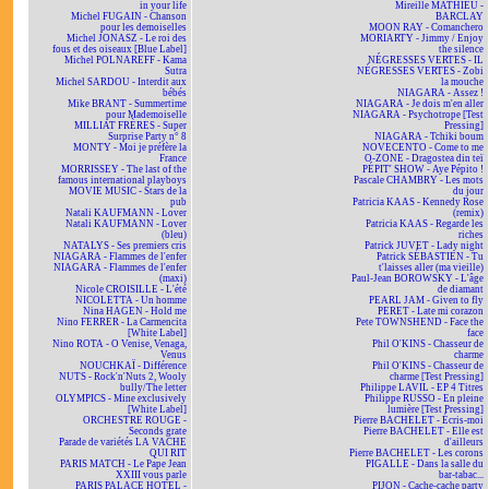
in your life
Mireille MATHIEU -
Michel FUGAIN - Chanson
BARCLAY
pour les demoiselles
MOON RAY - Comanchero
Michel JONASZ - Le roi des
MORIARTY - Jimmy / Enjoy
fous et des oiseaux [Blue Label]
the silence
Michel POLNAREFF - Kama
NÉGRESSES VERTES - IL
Sutra
NÉGRESSES VERTES - Zobi
Michel SARDOU - Interdit aux
la mouche
bébés
NIAGARA - Assez !
Mike BRANT - Summertime
NIAGARA - Je dois m'en aller
pour Mademoiselle
NIAGARA - Psychotrope [Test
MILLIAT FRÈRES - Super
Pressing]
Surprise Party n° 8
NIAGARA - Tchiki boum
MONTY - Moi je préfère la
NOVECENTO - Come to me
France
O-ZONE - Dragostea din teï
MORRISSEY - The last of the
PÉPIT' SHOW - Aye Pépito !
famous international playboys
Pascale CHAMBRY - Les mots
MOVIE MUSIC - Stars de la
du jour
pub
Patricia KAAS - Kennedy Rose
Natali KAUFMANN - Lover
(remix)
Natali KAUFMANN - Lover
Patricia KAAS - Regarde les
(bleu)
riches
NATALYS - Ses premiers cris
Patrick JUVET - Lady night
NIAGARA - Flammes de l'enfer
Patrick SÉBASTIEN - Tu
NIAGARA - Flammes de l'enfer
t'laisses aller (ma vieille)
(maxi)
Paul-Jean BOROWSKY - L'âge
Nicole CROISILLE - L'été
de diamant
NICOLETTA - Un homme
PEARL JAM - Given to fly
Nina HAGEN - Hold me
PERET - Late mi corazon
Nino FERRER - La Carmencita
Pete TOWNSHEND - Face the
[White Label]
face
Nino ROTA - O Venise, Venaga,
Phil O'KINS - Chasseur de
Venus
charme
NOUCHKAÏ - Différence
Phil O'KINS - Chasseur de
NUTS - Rock'n'Nuts 2, Wooly
charme [Test Pressing]
bully/The letter
Philippe LAVIL - EP 4 Titres
OLYMPICS - Mine exclusively
Philippe RUSSO - En pleine
[White Label]
lumière [Test Pressing]
ORCHESTRE ROUGE -
Pierre BACHELET - Écris-moi
Seconds grate
Pierre BACHELET - Elle est
Parade de variétés LA VACHE
d'ailleurs
QUI RIT
Pierre BACHELET - Les corons
PARIS MATCH - Le Pape Jean
PIGALLE - Dans la salle du
XXIII vous parle
bar-tabac...
PARIS PALACE HOTEL -
PIJON - Cache-cache party