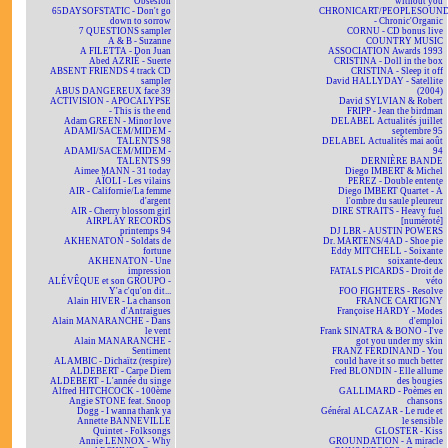
Obsesion
without you
65DAYSOFSTATIC - Don't go
CHRONICART/PEOPLESOUN
down to sorrow
- Chronic'Organic
7 QUESTIONS sampler
CORNU - CD bonus live
A & B - Suzanne
COUNTRY MUSIC
A FILETTA - Don Juan
ASSOCIATION Awards 1993
Abed AZRIÉ - Suerte
CRISTINA - Doll in the box
ABSENT FRIENDS 4 track CD
CRISTINA - Sleep it off
sampler
David HALLYDAY - Satellite
ABUS DANGEREUX face 39
(2004)
ACTIVISION - APOCALYPSE
David SYLVIAN & Robert
- This is the end
FRIPP - Jean the birdman
Adam GREEN - Minor love
DELABEL Actualités juillet
ADAMI/SACEM/MIDEM -
septembre 95
TALENTS 98
DELABEL Actualités mai août
ADAMI/SACEM/MIDEM -
94
TALENTS 99
DERNIÈRE BANDE
Aimee MANN - 31 today
Diego IMBERT & Michel
AÏOLI - Les vilains
PEREZ - Double entente
AIR - Californie/La femme
Diego IMBERT Quartet - À
d'argent
l'ombre du saule pleureur
AIR - Cherry blossom girl
DIRE STRAITS - Heavy fuel
AIRPLAY RECORDS
[numéroté]
printemps 94
DJ LBR - AUSTIN POWERS
AKHENATON - Soldats de
Dr. MARTENS/4AD - Shoe pie
fortune
Eddy MITCHELL - Soixante
AKHENATON - Une
soixante-deux
impression
FATALS PICARDS - Droit de
ALÉVÊQUE et son GROUPO -
véto
Y'a c'qu'on dit...
FOO FIGHTERS - Resolve
Alain HIVER - La chanson
FRANCE CARTIGNY
d'Antraigues
Françoise HARDY - Modes
Alain MANARANCHE - Dans
d'emploi
le vent
Frank SINATRA & BONO - I've
Alain MANARANCHE -
got you under my skin
Sentiment
FRANZ FERDINAND - You
ALAMBIC - Dichaïtz (respire)
could have it so much better
ALDEBERT - Carpe Diem
Fred BLONDIN - Elle allume
ALDEBERT - L'année du singe
des bougies
Alfred HITCHCOCK - 100ème
GALLIMARD - Poèmes en
Angie STONE feat. Snoop
chansons
Dogg - I wanna thank ya
Général ALCAZAR - Le rude et
Annette BANNEVILLE
le sensible
Quintet - Folksongs
GLOSTER - Kiss
Annie LENNOX - Why
GROUNDATION - A miracle