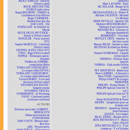
RICKY AMIGOS - Delirios
(remixes)
[White Label]
Marc LAVOINE - Paris
ROCK AROUND THE
MC SOLAAR - Bouge de là
WORLD radio show
(remix)
Roger BOURDIN - TIMING 8,
MECHAGODZILLA - Planet X
Confidences d'un flûtiste
Michael JACKSON - Michael
Roger VERMEER -
Vs Michael
Rumba/Cha-cha-cha
MINK DEVILLE - Sportin' life
SAD CAFÉ - Olé
Modeste MOUSSORGSKY -
SCHÖLLER - In Schöller ist
Tableaux d'une exposition
Musik
MONSIEUR Z - Fourrure et
SIGUE SIGUE SPUTNICK -
Musique [numéroté]
Flaunt it [White Label]
MORRISSEY - Viva hate
SONOLOR - Vœux sonores
MÖTLEY CRÜE - Smokin' in
1975
the boys room
Sophie MARCEAU - Certitude
Murray HEAD - Sooner or later
[White Label]
MUSTANG Kollektion Herbst
STOFFEL & FILS 1950-1975
Winter 83
T'PAU - Rage [White Label]
Nanette WORKMAN - Chaude
TEPPAZ - Technique spatio-
[white label]
dynamic
ORISHAS - Orishas llego
Théâtre de l'EMPIRE -
remixes
compilation Rétro
OSIBISA - Ojah awake [White
TOPALOFF-VERCHUREN -
Label]
Le couple idéal [TP/WL]
PET SHOP BOYS - Behaviour
TOPALOFF~VERCHUREN -
Peter GABRIEL - 4 (Security)
Le couple idéal [dédicacé]
Peter TOSH - Captured live
Victoria PARRY - Love and
Philip OAKEY & Giorgio
devotion [White Label]
MORODER
WESTBOUND SOUND -
PHILIPS - Promo Promo 74
Sampler promo
PHILIPS Spécial Club été 76
WYOMING TRAVEL
vol.1
COMMISSION - In Wyoming
PHILIPS Spécial Club été 78
YANN - Continent perdu
vol. 2
(continue continue)
Pierre SCHAEFFER & Pierre
HENRY - Symphonie pour un
45 TOURS
homme seul
PRODIGY - Speedway (theme
Éditions musicales LEBRIOT -
from Fastlane)
MIDEM 1970
QUEEN - Live magic
20ème anniversaire de
REAL THING - Boogie down
CONFORAMA
RITA MITSOUKO n°1 - Marcia
5000 VOLTS - Motion man /
baila / Hip kit
Bye love
RITA MITSOUKO n°2 - C'est
ABC - Poison arrow
comme ça / Y'a d'la haine
Abdel DJELIL - Elle passe sa