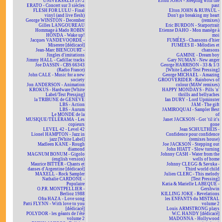
UNIVERSALIS 1972
Elton JOHN - Sleeping with the
ERATO - Concert sur 3 siècles
past
FLESH FOR LULU - Final
Elton JOHN & RUPAUL -
vinyl (and live flesh)
Don't go breaking my heart
George WINSTON - December
(remixes)
Gilles LANGOUREAU
Eric BURDON - Starportrait
Hommage à Mado ROBIN
Etienne DAHO - Mon manège à
HONDA - Wake up!
moi
Jacques VANDEVOORDE -
FUMÉES - Chansons d'hier
Miserere [dédicacé]
FUMÉES II - Mélodies et
Jean-Marc BIENCOURT -
chansons
Jingles d'imitations
GAMINE - Dream boy
Jimmy HALL - Cadillac tracks
Gary NUMAN - New anger
Joe DASSIN - CBS 66343
George HARRISON - 33 & 1/3
(Radio France)
[White Label/Test Pressing]
John CALE - Music for a new
George MICHAEL - Amazing
society
GROOVERIDER - Rainbows of
Jon ANDERSON - Animation
colour (MAW remixes)
KROKUS - Hardware [White
HAPPY MONDAYS - Pills 'n'
Label/Test Pressing]
thrills and bellyaches
la TRIBUNE de GENÈVE
Ian DURY - Lord Upminster
LBS - Action
JAM - The gift
LBS - Aurum
JAMIROQUAI - Sampler Best
Le MONDE de la
of
MUSIQUE/TÉLÉRAMA - Les
Janet JACKSON - Got 'til it's
copieurs
gone
LEVEL 42 - Level 42
Jean SCHULTHEIS -
Lionel HAMPTON - Jazz in
Confidence pour confidence
jazz [White Label]
(remixes house)
Madleen KANE - Rough
Joe JACKSON - Stepping out
diamond
John HIATT - Slow turning
MAGNUM BONUM - Gigolo
Johnny CASH - Water from the
(english version)
wells of home
Maurice BITTER - Chants et
Johnny CLEGG & Savuka -
danses d'Argentine [dédicacé]
Third world child
MAXELL - Rock Sampler
Julien CLERC - This melody
Nathalie CARDONE -
[Test Pressing]
Populaire
Katia & Marielle LABEQUE -
O.P.R. MONTPELLIER -
Gershwin
Berlioz 1988
KILLING JOKE - Revelations
Ofra HAZA - Love song
les ENFANTS du MISTRAL
Patti FLYNN - With love to you
volume 2
[dédicacé]
Louis ARMSTRONG plays
POLYDOR - les géants de l'été
W.C. HANDY [dédicacé]
volume 2
MADONNA - Hollywood