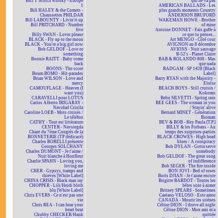
BIG T Scotch whisky - Europe
qui ne va pas
1
AMERICAN BALLADS - Les
Bill HALEY & the Comets -
plus grands moments Country
Chaussettes PHILDAR
ANDERSON BRUFORD
Bill LABOUNTY - Livin'it up
WAKEMAN HOWE - Brother
Bill PRITCHARD - Number
of mine
five
Antoine DONNET - Fais gaffe à
Billy SWAN - Lover please
ce que tu penses...
BLACK - Fly up to the moon
Art MENGO - Côté cour
BLACK - You're a big girl now
AVIGNON au 8 décembre
Bob GELDOF - Love or
AVIONS - Nuit sauvage
something
B-52's - Planet Claire
Bonnie RAITT - Baby come
BAB & ROLANDO 808 - Mas
back
que nada
BOONS - The score
BADGAM - SP 1428 [Black
Boum BOMO - Hit-parades
Label]
Brian WILSON - Love and
Barry RYAN with the Majority -
mercy
Eloïse
CAMOUFLAGE - Heaven (I
BEACH BOYS - Still cruisin /
want you)
Kokomo
CARAVELLI pour LOTUS
Bebu SILVETTI - Spring rain
Carlos Alberto IRIGARAY -
BEE GEES - The woman in you
Navidad Criolla
/ Stayin' alive
Caroline LOEB - Mots croisés /
Bernard MINET - Génération
Le téléfon
Bioman
CATHY - Tout est littérature
BEV & BOB - Hey Paula [T.P.]
CENTER - Navsiegda
BILLY & les Forbans - Au
Chant du 7ème Congrès de la
temps des surprises-parties
BONNETERIE (TP dédicacé)
BLACK CROWES - High head
Charles BORELLI présente
blues / A conspiracy
Georges SOLCHANY
Bob DYLAN - Gotta serve
Charles DUMONT - Je t'aime /
somebody
Nuit blanche à Honfleur
Bob GELDOF - The great song
Charlie SPAHN - Loving you,
of indifference
loving me
Bob SEGER - The fire inside
CHER - Gypsys, tramps and
BON JOVI - Bed of roses
thieves [White Label]
Boris DJIAN - Je t'aime encore
CHINA CRISIS - Black man ray
Brigitte BARDOT - Toutes les
CHOPPER - Lili/Heidi bleib
bêtes sont à aimer
blu [White Label]
Britney SPEARS - Sometimes
Chris EVERS - Ce n'est pas une
Caetano VELOSO - Este amor
vie
CANADA - Mourir les sirènes
Chris REA - I can hear your
Céline DION - I drove all night
heart beat
Céline DION - Mon ami m'a
Chubby CHECKER/Hank
quittée