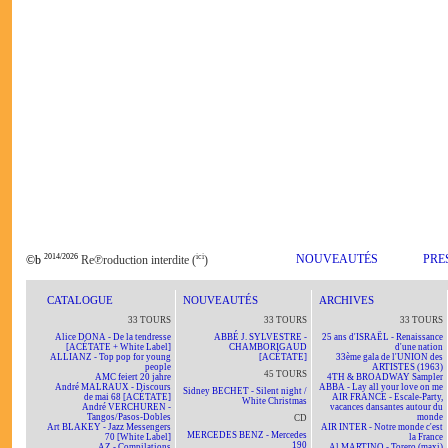
2014/2026
ici
NOUVEAUTÉS
PRE
©b
Re℗roduction interdite (
)
CATALOGUE
NOUVEAUTÉS
ARCHIVES
33 TOURS
33 TOURS
33 TOURS
Alice DONA - De la tendresse
ABBÉ J. SYLVESTRE -
25 ans d'ISRAËL - Renaissance
[ACÉTATE + White Label]
CHAMBORIGAUD
d'une nation
ALLIANZ - Top pop for young
[ACÉTATE]
33ème gala de l'UNION des
people
ARTISTES (1963)
45 TOURS
AMC feiert 20 jahre
4TH & BROADWAY Sampler
André MALRAUX - Discours
ABBA - Lay all your love on me
Sidney BECHET - Silent night /
de mai 68 [ACÉTATE]
AIR FRANCE - Escale-Party,
White Christmas
André VERCHUREN -
vacances dansantes autour du
Tangos/Pasos-Dobles
monde
CD
Art BLAKEY - Jazz Messengers
AIR INTER - Notre monde c'est
MERCEDES BENZ - Mercedes
70 [White Label]
la France
190
AZ - Compilations
Al MARTINO - Torero (maxi)