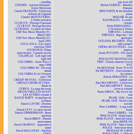
someday
pas avoir été
CINEMIX - Antoine Duhamel /
Michel SARDOU - Maudits
Ennio Morricone
Français
Claude FRANÇOIS - Collection
MISS WHITE & the drunken
Artistes de Légende
piano
Claudio MONTEVERDI -
MOZART est gai
L'Orfeo (extraits)
NAUFRAGÉS - À contre-
CLUB CCF - Prestige Classique
courant
CLUB CCF - Prestige Rossini
Nilda FERNANDEZ -
CLUB DIAL - Le plein de tubes
L'invitation à Venise
CMJ New Music Monthly 91 -
NIRVANA - Lithium
March 2001
NIRVANA - Rape me + All
CMJ New Music Monthly 92 -
apologies
April 2001
OCEANIA RECORDS - Why
COCA-COLA - Let's party
take a plane?
selection 2004
OPÉRA MULTI STEEL - Les
COCHONOU 25ème
martyrs
anniversaire - 3 grands succès
Oxmo PUCCINO - OX-clusif
COLDPLAY - Left right left
2001
right left
PASCALITO NEOSTALGIA
COLUMBIA - Artist News 4
TRIO - Citizen chanteur live in
mars 1998
NYC
COLUMBIA 96 - The road
Pat BENATAR - From 79 to 93
ahead
Pat METHENY - Zero tolerance
COLUMBIA Et toi t'écoutes
for silence
quoi ? 96
Patrick SÉBASTIEN - Le
CRÉDIT MUTUEL - Collection
samedi soir
CRÉOLE CHOIR OF CUBA -
Paul McCARTNEY - Collection
Tande-la
Paul McCARTNEY - From a
CYRIUS - Le sang des roses
lover to a friend
DÉCOUVREZ-LES AVANT
Paula ABDUL - My love is for
LES AUTRES volume 4
real
DANCE PARTY - le meilleur de
PEARL JAM - Gone
la Dance
PEARL JAM - World wide
Daniel LAVOIE - Docteur
suicide
tendresse
Peter GABRIEL - Long walk
Daniel LEVI - Le cœur ouvert
home
Daniel ZIMMERMANN - Bone
Peter GABRIEL - Up
machine
PINK FLOYD - High hopes
David BRIOT - Phonik
PINK FLOYD - Selected tracks
mouvement
from SHINE ON
David CHARVET - Apprendre à
PINK FLOYD - Take it back
aimer
POLICE - Selections from
David HALLYDAY - Satellite
MESSAGE IN A BOX
(2005)
POP & CORN - La Fête de