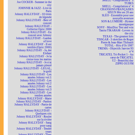
SHELL - Compilation n° 3
Joe COCKER - Summer in the
TUBES
city
SHELL - Compilation n° 4
JOHNNIE & JAZZ - Live in
CHANSONS FRANÇAISES
Paris
SIXUN fête ses 20 ans
Johnny HALLYDAY - 10 titres
SLÉO - Ensemble pour une
de légende
nouvelle aventure
Johnny HALLYDAY - Best of
SON & LUMIÈRE - Hymne
concert
monégasque
Johnny HALLYDAY -
SONY - MiniDisc Test and win
Collector Optic 2000
Tanita TIKARAM - Lovers in
Johnny HALLYDAY - En
the city
concert avec Johnny
TEXAS - The greatest hits
Johnny HALLYDAY - Garden
TISSGAR - 3 sketches de Roger
of love
Pierre & Jean-Marc Thibault
Johnny HALLYDAY - Il est
TOTAL - Hits d'Or 1987
terrible (Optic 2000)
TREMA - Objectifs Janvier 93
Johnny HALLYDAY - Ja, der
n°4
Elefant
TRICATEL Tri-Pocket 1 - Au
Johnny HALLYDAY - Je la
cœur de TRICATEL
croise tous les matins
U2 - Beautiful day
Johnny HALLYDAY - Je n'ai
ZIPPO OUÏ FM
jamais pleuré
Johnny HALLYDAY - LEGAL,
le goût
Johnny HALLYDAY - Les
années Johnny vol.1
Johnny HALLYDAY - Les
années Johnny vol.2
Johnny HALLYDAY - Les
années Johnny vol.3
Johnny HALLYDAY - Les
tendres années
Johnny HALLYDAY - Marie
Johnny HALLYDAY - Pardon
Johnny HALLYDAY - Partie de
cartes
Johnny HALLYDAY -
Quelques cris
Johnny HALLYDAY - Rouler
sur la rivière
Johnny HALLYDAY - Sang
pour sang
Johnny HALLYDAY - Tender
years
Johnny HALLYDAY - They