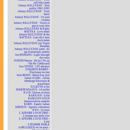
call him a man
Johnny HALLYDAY - Tout
public 1962-1992
Johnny HALLYDAY - Tutti
frutti
Johnny HALLYDAY - Un jour
viendra
Johnny HALLYDAY - Voyez ce
que je veux dire
Johnny HALLYDAY & Kathy
MATTEA - Love affair
Johnny HALLYDAY & the
RATTLES - Lass die Leute
doch reden
Johnny HALLYDAY par Vogue
Hommes
Johnny HALLYDAY parle - 65
mn d'entretiens inédits
Jon HOPKINS - Light through
the veins
JOSEPH Pepino - Ha ha ! No no
! He He ! [dédicacé]
Joss STONE - LP1 advance
JUKEBOX BABIES -
Électrique ou rien
Julie REINS - Reine d'un jour
Julien CLERC - Julien
déménage électrique &
acoustique
JULIETTE et les
INDÉPENDANTS - 14 juillet
K.O.D. Chacun sa route
KARAJAN - Gold
KARAJAN GOLD
demonstration sampler
KORN - Family values
KRISIUN - Ageless venomous
KYO - Je cours
L'AFFAIRE LOUIS TRIO -
L'homme aux mille vies
L'AFFAIRE LOUIS TRIO -
Loin
L'HOMME PARLE
la BELGIQUE est un pays -