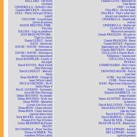
BALLARD - The twist
Chantal GOYA - Monsieur le
[Acétate]
Chat Botté
CINDERELLA - Nobody's fool
CHIC - Le freak
Claudia BRÜCKEN - Absolute
Chris REA - On the beach
COLL - Pretty little girl [White
Chris REA - That's what they
Label]
always say (rainbow mix)
COLUCHE - La politique
CINDERELLA - Heartbreak
(revue de presse)
station
DADJE MEETING TIME -
CINDERELLA - Shelter me
Ybo libo
CLAN OF XYMOX -
DALIDA - Gigi in paradisco
Muscoviet mosquito
DAN REED NETWORK -
Claude FRANÇOIS - Du pain et
Tiger in a dress
du beurre
Daniel LEDUC - Soleil
Claude FRANÇOIS - Reste
DAVE - Hurlevent
Claude ROGEN - Fantaisie
DAVID + DAVID - Welcome to
Impromptu op. 66 de Chopin
the boomtown
Claudia BRÜCKEN - Fanatic
DAVID + DAVID - Welcome to
COCA-COLA French Rock -
the boomtown [monoface]
Téléphone + Starshooter
David KNOPFLER - Lonely is
COCA-COLA Nicolas
the night
PEYRAC
David KOVEN - Bord à bord
COMMUNARDS - Don't leave
[Test Pressing]
me this way
David LINDLEY - Mercury
CROWDED HOUSE - Fall at
blues
your feet
Dean MARTIN - Change of
CURE - Just like heaven
heart [White Label]
CURE - Never enough
DECCA/GRUNDIG - Hi-Fi
DANI - Papa vient d'épouser la
Stéréo Phase 4
bonne
Dee D. JACKSON - Automatic
Daniel DARC - La ville
lover 88 [Test Pressing]
Danielle DARRIEUX - Le
Démis ROUSSOS - So dreamy
temps d'aimer
Démis ROUSSOS - With you
Dante AGOSTINI - Initiation à
Denis PEPIN - Marinette
la batterie
(j'avais l'air d'un con)
David HALLYDAY - Ooh la la
Diana ROSS - Chain reaction
David HALLYDAY - Wanna
Diana ROSS - Chain reaction
take my time
(special dance mix)
David KOVEN - Afrique
Dick RIVERS - Ainsi soit-elle
David MARTIAL - Célimène
Disque d'Or Top 50 biface
David Mc NEIL - Tiramisu
Glenn MEDEIROS & Florent
DEAD OR ALIVE - Brand new
PAGNY
lover
DO VISSINGA - Porto Vecchio
DEF LEPPARD - Animal
Donna SUMMER - The
DEF LEPPARD - Animal
wanderer [White Label]
(spécial promo)