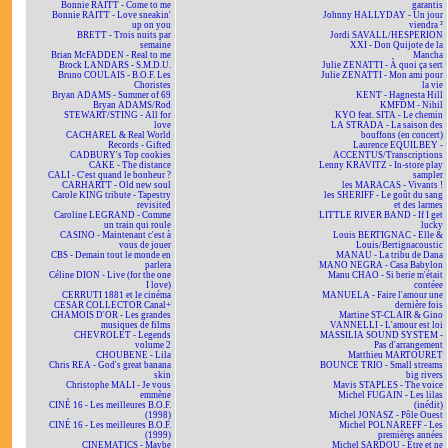
Bonnie RAITT - Come to me
garantis
Bonnie RAITT - Love sneakin'
Johnny HALLYDAY - Un jour
up on you
viendra ²
BRETT - Trois nuits par
Jordi SAVALL/HESPERION
semaine
XXI - Don Quijote de la
Brian McFADDEN - Real to me
Mancha
Brock LANDARS - S.M.D.U.
Julie ZENATTI - À quoi ça sert
Bruno COULAIS - B.O.F. Les
Julie ZENATTI - Mon ami pour
Choristes
la vie
Bryan ADAMS - Summer of 69
KENT - Hagnesta Hill
Bryan ADAMS/Rod
KMFDM - Nihil
STEWART/STING - All for
KYO feat. SITA - Le chemin
love
LA STRADA - La saison des
CACHAREL & Real World
bouffons (en concert)
Records - Gifted
Laurence EQUILBEY -
CADBURY's Top cookies
ACCENTUS/Transcriptions
CAKE - The distance
Lenny KRAVITZ - In-store play
CALI - C'est quand le bonheur ?
sampler
CARHARTT - Old new soul
les MARACAS - Vivants !
Carole KING tribute - Tapestry
les SHERIFF - Le goût du sang
revisited
et des larmes
Caroline LEGRAND - Comme
LITTLE RIVER BAND - If I get
un train qui roule
lucky
CASINO - Maintenant c'est à
Louis BERTIGNAC - Elle &
vous de jouer
Louis/Bertignacoustic
CBS - Demain tout le monde en
MANAU - La tribu de Dana
parlera
MANO NEGRA - Casa Babylon
Céline DION - Live (for the one
Manu CHAO - Si berie m'était
I love)
contéee
CERRUTI 1881 et le cinéma
MANUELA - Faire l'amour une
CESAR COLLECTOR Canal+
dernière fois
CHAMOIS D'OR - Les grandes
Martine ST-CLAIR & Gino
musiques de films
VANNELLI - L'amour est loi
CHEVROLET - Legends
MASSILIA SOUND SYSTEM -
volume 2
Pas d'arrangement
CHOUBENE - Lila
Matthieu MARTOURET
Chris REA - God's great banana
BOUNCE TRIO - Small streams
skin
big rivers
Christophe MALI - Je vous
Mavis STAPLES - The voice
emmène
Michel FUGAIN - Les lilas
CINÉ 16 - Les meilleures B.O.F.
(inédit)
(1998)
Michel JONASZ - Pôle Ouest
CINÉ 16 - Les meilleures B.O.F.
Michel POLNAREFF - Les
(1999)
premières années
CINEMATICS - Maybe
Michel SARDOU - Être et ne