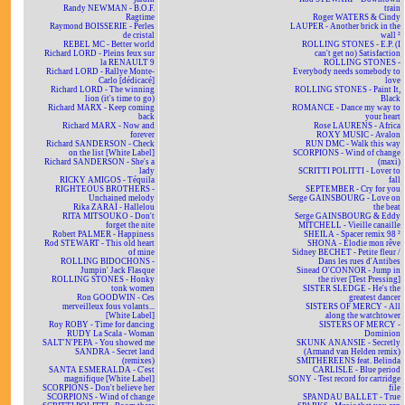
Randy NEWMAN - B.O.F.
train
Ragtime
Roger WATERS & Cindy
Raymond BOISSERIE - Perles
LAUPER - Another brick in the
de cristal
wall ²
REBEL MC - Better world
ROLLING STONES - E.P. (I
Richard LORD - Pleins feux sur
can't get no) Satisfaction
la RENAULT 9
ROLLING STONES -
Richard LORD - Rallye Monte-
Everybody needs somebody to
Carlo [dédicacé]
love
Richard LORD - The winning
ROLLING STONES - Paint It,
lion (it's time to go)
Black
Richard MARX - Keep coming
ROMANCE - Dance my way to
back
your heart
Richard MARX - Now and
Rose LAURENS - Africa
forever
ROXY MUSIC - Avalon
Richard SANDERSON - Check
RUN DMC - Walk this way
on the list [White Label]
SCORPIONS - Wind of change
Richard SANDERSON - She's a
(maxi)
lady
SCRITTI POLITTI - Lover to
RICKY AMIGOS - Téquila
fall
RIGHTEOUS BROTHERS -
SEPTEMBER - Cry for you
Unchained melody
Serge GAINSBOURG - Love on
Rika ZARAÏ - Hallelou
the beat
RITA MITSOUKO - Don't
Serge GAINSBOURG & Eddy
forget the nite
MITCHELL - Vieille canaille
Robert PALMER - Happiness
SHEILA - Spacer remix 98 ²
Rod STEWART - This old heart
SHONA - Elodie mon rêve
of mine
Sidney BECHET - Petite fleur /
ROLLING BIDOCHONS -
Dans les rues d'Antibes
Jumpin' Jack Flasque
Sinead O'CONNOR - Jump in
ROLLING STONES - Honky
the river [Test Pressing]
tonk women
SISTER SLEDGE - He's the
Ron GOODWIN - Ces
greatest dancer
merveilleux fous volants...
SISTERS OF MERCY - All
[White Label]
along the watchtower
Roy ROBY - Time for dancing
SISTERS OF MERCY -
RUDY La Scala - Woman
Dominion
SALT'N'PEPA - You showed me
SKUNK ANANSIE - Secretly
SANDRA - Secret land
(Armand van Helden remix)
(remixes)
SMITHEREENS feat. Belinda
SANTA ESMERALDA - C'est
CARLISLE - Blue period
magnifique [White Label]
SONY - Test record for cartridge
SCORPIONS - Don't believe her
file
SCORPIONS - Wind of change
SPANDAU BALLET - True