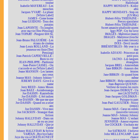
tourne
Hallelujah
Isabelle MAYEREAU - Les
HAPPY MONDAYS - Kinky
mouches
afro
Jacques YVART - Le phare
HAPPY MONDAYS - Step on
[White Label]
(US Mix)
JAMES - Come home
Hubert-Félix THIÉFAINE -
Jean GUIDONI - Tous des
Precox ejaculator
putains
Hubert-Félix THIÉFAINE -
Jean LAPOINTE - Tu jongles
Sweet amanite phalloïde queen
avec ma vie [Test Pressing]
Iggy POP - Cry for love
Jean TOPART - Peugeot 604 SL
IMAGES - Maîtresse (maxi)
V6
IMAGES - Maîtresse (touche
Jean-Bruno FALGUIÈRE - Les
pas à mes tresses)
écrans de cinéma
INXS - Devil inside
Jean-Louis ROLLAND - La
IRRÉSISTIBLES - My year is a
jeunesse est finie [Test
day
Pressing]
Isabelle ADJANI - Princesse au
Jean-Patrick CAPDEVIELLE -
petit pois
Born to cry
JACNO - Les langues
JEAN-PHILIPPE - Pardonne
étrangères
Jean-Pierre CASSEL - On
Jacques BREL - Amsterdam
s'accorde et on [White Label]
Jane BIRKIN - Amours des
Jeane MANSON - Les larmes
feintes
aux yeux
Jane BIRKIN - Et quand bien
Jeanne MAS - Johnny Johnny ²
même
JEREMY DAYS - Give it a
Jane BIRKIN - Help camionneur
name
Jean-Baptiste QUENIN -
Jerry REED - Amos Moses
Veilleur de toutes les nuits
Joan BAEZ - Asimbonanga
Jean-Jacques DEBOUT - Un
Joe DASSIN - Kanterbräu
mot [ACÉTATE]
Joe DASSIN - L'été indien
Jean-Jacques GOLDMAN -
Joe DASSIN - Me que me que
Puisque tu pars
Joe DASSIN - Quand on a seize
Jean-Paul GAULTIER - Noisy
ans
(remix)
Joe DASSIN - Vive moi
Jeanne MAS - Cœur en stéréo
Joe JACKSON - Stranger than
(nouvelle version)
fiction
Jeanne MAS - Johnny Johnny
Johnny HALLYDAY - Dans un
Jeanne MAS - L'enfant
an ou un jour
JENNIFER - Amour express
Johnny HALLYDAY - Que je
Joe COCKER - Unchain my
t'aime
heart
Johnny HALLYDAY & Sylvie
Joe SATRIANI - I believe
VARTAN - Bye bye baby
John MELLENCAMP - Last
Joye du vin à CHÂTEAUNEUF
chance