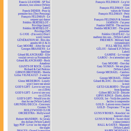
Francis LEANDRI - SP Ton
François FELDMAN - Le p'tit
absence, ton silence [White
cireur
Label]
François FELDMAN - Les
Franck DIDIER - Pour la
valses de Vienne
première fois [Test Pressing]
François FELDMAN - Petit
François FELDMAN - Le
Frank
serpent qui danse
François FELDMAN & Joniece
Frédéric BERTHELOT -
JAMISON - J'ai peur
Privilège [maxi]
Frankie SMITH - The auction
Frédéric BERTHELOT -
Freddie MERCURY - The great
Privilège [SP]
pretender
G-I JOE - (I'm sorry) Don't
Frédéric CHATEAU - Le
worry tonite
malheur des uns... [White Label]
GÉNÉRATION 60 - Hits des
FREEMEN - Military beat
années 60 (1 & 2)
(strumentale)
Gary MOORE - After the war
FULL METAL HITS
Georges BRASSENS - Le
GÉLOU - Salomé E.P. [White
fantôme
Label]
Gérard BLANCHARD - Elle
GAMINE - Le voyage
voulait revoir sa Normandie
GAROU - Je n'attendais que
Gérard BLANCHARD - Rock
vous
Amadour
Gary MOORE - One day
GIANTS OF ROCK - Little
Gary NUMAN - We are glass
Richard & Carl Perkins
[White Label]
GIBSON BROTHERS - Sheela
George MICHAEL - Careless
Gilles VIGNEAULT - I went to
whisper
the market
George MICHAEL - Older
Glenn MEDEIROS - Lonely
Gérard BLANC - Du soleil dans
won't leave me alone
la nuit
GOD'S GIFT - Love to see you
GETZ/GILBERTO - The girl
cry (1304)
from Ipanema
GOD'S GIFT - Love to see you
Gilbert BÉCAUD - Désirée
cry (1314)
GIPSY KINGS - Djobi, djoba
GOD'S GIFT - Would you do
GOGOL 1er - Voilà des paroles
that for me [White Label]
faciles à comprendre
GRUNDIG/DECCA - Concours
GOLD - Laissez-nous chanter
Cosmos 70
GOLD - Tropicana / T'es pas
HOLLYWOOD CLUB
fou
ORCHESTRA - Hollywood
GUNS N'ROSES - Knockin' on
party
heaven's door
Hubert MANDRIN - Si j'avais
GUNS N'ROSES - Sweet child
des dollars [White Label]
o'mine (remix)
Iggy POP - Livin' on the edge of
HALL & OATES - Maneater
the night
[White Label]
IMAGES - Quand la musique
HAPPY MONDAYS -