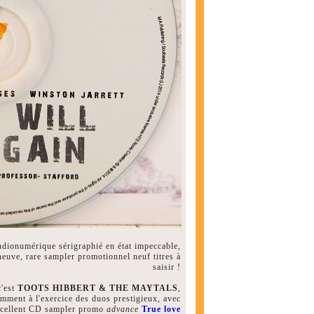
audionumérique sérigraphié en état impeccable,
euve, rare sampler promotionnel neuf titres à
saisir !
c'est
TOOTS HIBBERT & THE MAYTALS
,
gamment à l'exercice des duos prestigieux, avec
xcellent CD sampler promo
advance
True love