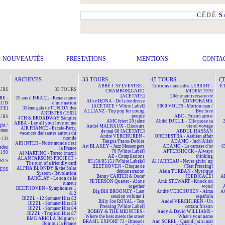
CÉDÉ
S
NOUVEAUTÉS
PRESTATIONS
MENTIONS
CONTA
ARCHIVES
33 TOURS
45 TOURS
C
ABBÉ J. SYLVESTRE -
Éditions musicales LEBRIOT -
ÉT
URS
33 TOURS
CHAMBORIGAUD
MIDEM 1970
[ACÉTATE]
20ème anniversaire de
RE -
25 ans d'ISRAËL - Renaissance
Alice DONA - De la tendresse
CONFORAMA
AUD
d'une nation
[ACÉTATE + White Label]
5000 VOLTS - Motion man /
TE]
33ème gala de l'UNION des
ALLIANZ - Top pop for young
Bye love
ARTISTES (1963)
people
ABC - Poison arrow
URS
4TH & BROADWAY Sampler
AMC feiert 20 jahre
Abdel DJELIL - Elle passe sa
ABBA - Lay all your love on me
ht /
André MALRAUX - Discours
vie en voyage
AIR FRANCE - Escale-Party,
tmas
de mai 68 [ACÉTATE]
ABDUL HASSAN
vacances dansantes autour du
André VERCHUREN -
ORCHESTRA - Arabian affair
monde
CD
Tangos/Pasos-Dobles
ADAMO - Inch'Allah
AIR INTER - Notre monde c'est
Art BLAKEY - Jazz Messengers
ADAMO - Le carosse d'or
6
edes
la France
70 [White Label]
AFTERSHOCK - Always
190
Al MARTINO - Torero (maxi)
AZ - Compilations
thinking
ALAN PARSONS PROJECT -
RTS
85150/85151 [White Labels]
Al JARREAU - Never givin' up
The turn of a friendly card
BEETHOVEN - Disque de
[Test Pressing]
ALPHA BLONDY & the Solar
NESS
démonstration
Alain TURBAN - Mystique
System - Révolution
Benny CARTER & Oscar
[DÉDICACÉ]
A
BARCLAY - Le son de la
PETERSON Quartet - Alone
Amii STEWART - Knock on
rumeur
together
wood
BEETHOVEN - Symphonies 1
Big Bill BROONZY - Last
André VERCHUREN - Alma
A
& 2
session volume 1
española
BIZZL - 12 Sommer Hits 82
Billy Joe ROYAL - Test
André VERCHUREN - Un
BIZZL - Sommer Hits 83
Pressing [White Label]
certain frisson
BIZZL - Sommer Hits 84
BOBBY & THE MIDNITES -
Andy & David WILLIAMS -
BIZZL - Tropical Hits 87
Where the beat meets the street
What's your name
BMG ARIOLA Belgium -
BRASIL EXPORT 73 - Brussels
Ann SOREL - Quand j'ai si mal
Bonjour la France