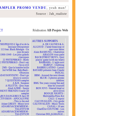
AMPLER PROMO VENDU
, yeah man!
Source : Jah_rnaliste
CT
Réalisation
AB Projets Web
D
AUTRES SUPPORTS
HIOPIQUES L'âge d'or de la
A. DE CAUNES & A.
musique éthiopienne
ALGOUD - J'aime beaucoup ce
113 feat. Black Rénégat - Un
que vous faites
jour de paix
Alain BASHUNG - Chatterton
1900-1949 - Les plus grands
ARAGON vous parle
classiques
BACKSTREET BOYS - Quit
22 PISTEPIRKKO - Birdy
playin' game (with my heart)
22 PISTEPIRKKO - Don't say
BARBARA - L'aigle noir
I'm so evil
BARFLY - Clubbing
2MS - Que la lumière brille
BARRIO LATINO - Latino
3rd WISH feat. BabyBash -
BAYARD présente Jean-Claude
Obsesion
PASCAL
5DAYSOFSTATIC - Don't go
BBM - Around the next dream
down to sorrow
BLUR - 3 photos promo
7 QUESTIONS sampler
inédites
A & B - Suzanne
BMG Ten years young/See and
A FILETTA - Don Juan
hear for yourself
Abed AZRIÉ - Suerte
BON JOVI - Wanted dead or
BSENT FRIENDS 4 track CD
alive (live)
sampler
BOOGIE NIGHTS -
ABUS DANGEREUX face 39
Multimédia Press Kit
CTIVISION - APOCALYPSE
CALI - L'espoir
- This is the end
CALVIN KLEIN - City guide
Adam GREEN - Minor love
CALVIN KLEIN - Music Tools
ADAMI/SACEM/MIDEM -
CANAL+ 10 ans
TALENTS 98
CharlÉlie COUTURE - Les
ADAMI/SACEM/MIDEM -
naïves
TALENTS 99
Christian DELAGRANGE -