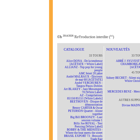
2014/2026
ici
©b
Re℗roduction interdite (
)
CATALOGUE
NOUVEAUTÉS
33 TOURS
33 TO
Alice DONA - De la tendresse
ABBÉ J. SYLVEST
[ACÉTATE + White Label]
CHAMBORIG
ALLIANZ - Top pop for young
[ACÉTA
people
45 TO
AMC feiert 20 jahre
André MALRAUX - Discours
Sidney BECHET - Silent nig
de mai 68 [ACÉTATE]
White Chris
André VERCHUREN -
Tangos/Pasos-Dobles
Art BLAKEY - Jazz Messengers
MERCEDES BENZ - Merc
70 [White Label]
AZ - Compilations
85150/85151 [White Labels]
AUTRES SUPPO
BEETHOVEN - Disque de
démonstration
Divine MAD
Benny CARTER & Oscar
PETERSON Quartet - Alone
together
Big Bill BROONZY - Last
session volume 1
Billy Joe ROYAL - Test
Pressing [White Label]
BOBBY & THE MIDNITES -
Where the beat meets the street
BRASIL EXPORT 73 - Brussels
Trade Fair