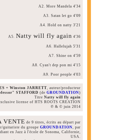
A2. More Mandela 4'34
A3. Satan let go 4'09
A4. Hold on natty 3'21
Natty will fly again
A5.
4'36
A6. Hallelujah 5'31
A7. Shine on 4'59
A8. Cyan't dep pon mi 4'15
A9. Poor people 4'03
SES + Winston JARRETT
, auteur/producteur
rofessor" STAFFORD
(de
GROUNDATION
)
Titre
Natty will fly again
r exclusive license of HTS ROOTS CREATION
℗ & © juin 2014
A VENTE
de 9 titres, écrits au départ par
ur/guitariste du groupe
GROUNDATION
, par
udiant en Jazz à l'école de Sonoma, Californie,
USA.