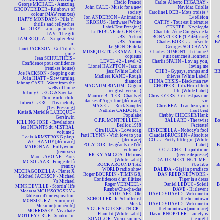
(Radio France)
Carlos Alberto IRIGARAY -
George MICHAEL - Amazing
John CALE - Music for a new
Navidad Criolla
GROOVERIDER - Rainbows of
society
Caroline LOEB - Mots croisés /
colour (MAW remixes)
Jon ANDERSON - Animation
Le téléfon
HAPPY MONDAYS - Pills 'n'
KROKUS - Hardware [White
CATHY - Tout est littérature
thrills and bellyaches
Label/Test Pressing]
CENTER - Navsiegda
Ian DURY - Lord Upminster
la TRIBUNE de GENÈVE
Chant du 7ème Congrès de la
JAM - The gift
LBS - Action
BONNETERIE (TP dédicacé)
B
JAMIROQUAI - Sampler Best
LBS - Aurum
Charles BORELLI présente
BA
of
Le MONDE de la
Georges SOLCHANY
Janet JACKSON - Got 'til it's
MUSIQUE/TÉLÉRAMA - Les
Charles DUMONT - Je t'aime /
gone
copieurs
Nuit blanche à Honfleur
Jean SCHULTHEIS -
LEVEL 42 - Level 42
Charlie SPAHN - Loving you,
Confidence pour confidence
Lionel HAMPTON - Jazz in
loving me
(remixes house)
jazz [White Label]
CHER - Gypsys, tramps and
BBM
Joe JACKSON - Stepping out
Madleen KANE - Rough
thieves [White Label]
John HIATT - Slow turning
diamond
CHINA CRISIS - Black man ray
Johnny CASH - Water from the
MAGNUM BONUM - Gigolo
CHOPPER - Lili/Heidi bleib
wells of home
(english version)
blu [White Label]
Johnny CLEGG & Savuka -
Maurice BITTER - Chants et
Chris EVERS - Ce n'est pas une
Third world child
danses d'Argentine [dédicacé]
vie
Julien CLERC - This melody
MAXELL - Rock Sampler
Chris REA - I can hear your
[Test Pressing]
Nathalie CARDONE -
heart beat
Katia & Marielle LABEQUE -
Populaire
Chubby CHECKER/Hank
Gershwin
O.P.R. MONTPELLIER -
BALLARD - The twist
Bo
KILLING JOKE - Revelations
Berlioz 1988
[Acétate]
les ENFANTS du MISTRAL
Ofra HAZA - Love song
CINDERELLA - Nobody's fool
volume 2
Patti FLYNN - With love to you
Claudia BRÜCKEN - Absolute
Louis ARMSTRONG plays
[dédicacé]
COLL - Pretty little girl [White
W.C. HANDY [dédicacé]
POLYDOR - les géants de l'été
Label]
B
MADONNA - Hollywood
volume 2
COLUCHE - La politique
(remixes)
RICKY AMIGOS - Delirios
(revue de presse)
Marc LAVOINE - Paris
[White Label]
DADJE MEETING TIME -
MC SOLAAR - Bouge de là
ROCK AROUND THE
Ybo libo
B
(remix)
WORLD radio show
DALIDA - Gigi in paradisco
MECHAGODZILLA - Planet X
Roger BOURDIN - TIMING 8,
DAN REED NETWORK -
Michael JACKSON - Michael
Confidences d'un flûtiste
Tiger in a dress
Vs Michael
Roger VERMEER -
Daniel LEDUC - Soleil
B
MINK DEVILLE - Sportin' life
Rumba/Cha-cha-cha
DAVE - Hurlevent
Modeste MOUSSORGSKY -
SAD CAFÉ - Olé
DAVID + DAVID - Welcome to
Tableaux d'une exposition
SCHÖLLER - In Schöller ist
the boomtown
MONSIEUR Z - Fourrure et
Musik
DAVID + DAVID - Welcome to
Musique [numéroté]
SIGUE SIGUE SPUTNICK -
the boomtown [monoface]
MORRISSEY - Viva hate
Flaunt it [White Label]
David KNOPFLER - Lonely is
MÖTLEY CRÜE - Smokin' in
SONOLOR - Vœux sonores
the night