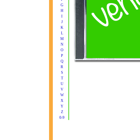
G
H
I
J
K
L
M
N
O
P
Q
R
S
T
U
V
W
X
Y
Z
0-9