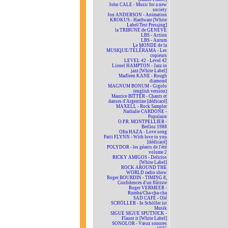
John CALE - Music for a new
society
Jon ANDERSON - Animation
KROKUS - Hardware [White
Label/Test Pressing]
la TRIBUNE de GENÈVE
LBS - Action
LBS - Aurum
Le MONDE de la
MUSIQUE/TÉLÉRAMA - Les
copieurs
LEVEL 42 - Level 42
Lionel HAMPTON - Jazz in
jazz [White Label]
Madleen KANE - Rough
diamond
MAGNUM BONUM - Gigolo
(english version)
Maurice BITTER - Chants et
danses d'Argentine [dédicacé]
MAXELL - Rock Sampler
Nathalie CARDONE -
Populaire
O.P.R. MONTPELLIER -
Berlioz 1988
Ofra HAZA - Love song
Patti FLYNN - With love to you
[dédicacé]
POLYDOR - les géants de l'été
volume 2
RICKY AMIGOS - Delirios
[White Label]
ROCK AROUND THE
WORLD radio show
Roger BOURDIN - TIMING 8,
Confidences d'un flûtiste
Roger VERMEER -
Rumba/Cha-cha-cha
SAD CAFÉ - Olé
SCHÖLLER - In Schöller ist
Musik
SIGUE SIGUE SPUTNICK -
Flaunt it [White Label]
SONOLOR - Vœux sonores