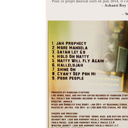
Pour ce projet musical sorti en juin 2014, il s
–
Ashanti Roy
=
–
W