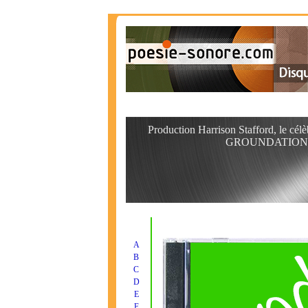
Production Harrison Stafford, le célè
GROUNDATION
A
B
C
D
E
F