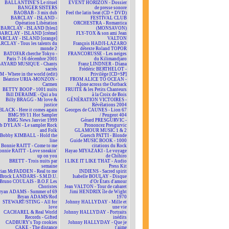
BALLANTINE'S Le rituel
EVENT HORIZON - Dossier
BANGER SISTERS
de presse sonore
BAOBAB - 3 mix dub
Feel the latin beat (CD + DVD)
BARCLAY - ISLAND -
FESTIVAL CLUB
Opération Libération
ORCHESTRA - Romantica
BARCLAY - ISLAND [bleu]
(MONSAVON)
BARCLAY - ISLAND [crème]
FLY-TOX & son ami Jean
ARCLAY - ISLAND [orange]
VALTON
RCLAY - Tous les talents du
François HADJI-LAZARO
monde 2
détexte Roland TOPOR
BATOFAR cherche Tokyo -
FRANCORUSSE - Les neiges
Paris 7-16 décembre 2001
du Kilimandjaro
BAYARD MUSIQUE - Chants
Franz LINDNER - Diana
sacrés
Frédéric BERTHELOT -
 - Where in the world (edit)
Privilège [CD+SP]
Béatrice URIA-MONZON -
FROM ALICE TO OCEAN -
Carmen
Alone across the Outback
BETTY BOOP - 1001 nuits
FRUITÉ & les Petits Chanteurs
Bill DERAIME - Qui a bu
à la Croix de Bois
Billy BRAGG - Mr love &
GÉNÉRATION VICTOIRES -
justice
Révélations 2004
BLACK - Here it comes again
Georges de CAUNES - Lion 67
BMG 99/11 Hot Sampler
/ Peugeot 404
BMG News Janvier 1999
Gérard PRESGURVIC -
b DYLAN - Le sampler Rock
Prononcez Presgurvic
and Folk
GLAMOUR MUSIC 1 & 2
Bobby KIMBALL - Hold the
Guesch PATTI - Blonde
line
Guide MUSIC BOOK - 1000
Bonnie RAITT - Come to me
citations du Rock
onnie RAITT - Love sneakin'
Hayao MIYAZAKI - Le voyage
up on you
de Chihiro
BRETT - Trois nuits par
I LIKE IT LIKE THAT - Audio
semaine
Press Kit
rian McFADDEN - Real to me
INDIENS - Sacred spirit
Brock LANDARS - S.M.D.U.
Isabelle BOULAY - Disque
Bruno COULAIS - B.O.F. Les
d'Or États d'amour
Choristes
Jean VALTON - Tour de cabaret
ryan ADAMS - Summer of 69
Jimi HENDRIX île de Wight
Bryan ADAMS/Rod
1970
STEWART/STING - All for
Johnny HALLYDAY - Mille et
love
une vie
CACHAREL & Real World
Johnny HALLYDAY - Portraits
Records - Gifted
inédits
CADBURY's Top cookies
Johnny HALLYDAY - Que je
CAKE - The distance
t'aime