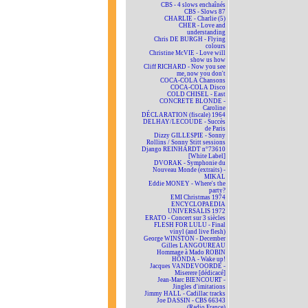
CBS - 4 slows enchaînés
CBS - Slows 87
CHARLIE - Charlie (5)
CHER - Love and
understanding
Chris DE BURGH - Flying
colours
Christine McVIE - Love will
show us how
Cliff RICHARD - Now you see
me, now you don't
COCA-COLA Chansons
COCA-COLA Disco
COLD CHISEL - East
CONCRETE BLONDE -
Caroline
DÉCLARATION (fiscale) 1964
DELHAY/LECOUDE - Succès
de Paris
Dizzy GILLESPIE - Sonny
Rollins / Sonny Stitt sessions
Django REINHARDT n°73610
[White Label]
DVORAK - Symphonie du
Nouveau Monde (extraits) -
MIKAL
Eddie MONEY - Where's the
party?
EMI Christmas 1974
ENCYCLOPAEDIA
UNIVERSALIS 1972
ERATO - Concert sur 3 siècles
FLESH FOR LULU - Final
vinyl (and live flesh)
George WINSTON - December
Gilles LANGOUREAU
Hommage à Mado ROBIN
HONDA - Wake up!
Jacques VANDEVOORDE -
Miserere [dédicacé]
Jean-Marc BIENCOURT -
Jingles d'imitations
Jimmy HALL - Cadillac tracks
Joe DASSIN - CBS 66343
(Radio France)