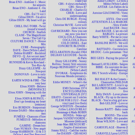
Trade Fair
Annie CORDY - Le rock à
Brian ENO - Ambient 1 - Music
CBS - 4 slows enchaînés
Médor [White Label]
for airports
CBS - Slows 87
ANTAR - Les Fables de la
Brian ENO - Ambient 4 - On
CHARLIE - Charlie (5)
Fontaine
Land
CHER - Love and
Antoine GIACOMONI - Vieni
CBS - Été 73 vol.1
understanding
vieni
Céline DION - I'm alive
Chris DE BURGH - Flying
ANYA - One word
Céline DION - My heart will go
colours
ATTENTION À LA MARCHE
on
Christine McVIE - Love will
- Slow d'enfer
CHILL FAC-TORR - Twist
show us how
Axel BAUER - Jessy
(round'n'round)
Cliff RICHARD - Now you see
Axel BAUER - L'arc-en-ciel
CHURCH - Starfish
me, now you don't
BARGES - La pitxuri
AL
CLASH - The Magnificent
COCA-COLA Chansons
Barry WHITE - Put me in your
Seven / The Call Up
COCA-COLA Disco
mix (radio edit)
CULTURE DANCE 7 - House
COLD CHISEL - East
BASSLINE BOYS - We will
Mix
CONCRETE BLONDE -
rock you
A
CURE - Pornography
Caroline
BATTIATO - Cuccurucucu
DAVE - Dave [White Label]
DÉCLARATION (fiscale) 1964
BB DOC - Lolo ganzaman / Nul
Debbie HARRY - Rockbird
DELHAY/LECOUDE - Succès
edge
DEVO - Q: Are we not men?
de Paris
BEE GEES - Paying the price of
A
DEXYS MIDNIGHT
Dizzy GILLESPIE - Sonny
love
RUNNERS & Kevin Rowland -
Rollins / Sonny Stitt sessions
Bernard LAVILLIERS - Saïgon
AL
Too-Rye-Ay
Django REINHARDT n°73610
BIBIE - En souvenir de moi
A
Dizzy GILLESPIE - At
[White Label]
[Pré-Planning]
Newport
DVORAK - Symphonie du
BIG T Scotch whisky - Europe
DONOVAN - Love is only
Nouveau Monde (extraits) -
1
feeling
MIKAL
Bill HALEY & the Comets -
EARTH WIND & FIRE - The
Eddie MONEY - Where's the
Chaussettes PHILDAR
very best
party?
Bill LABOUNTY - Livin'it up
Elton JOHN - Believe
EMI Christmas 1974
Bill PRITCHARD - Number
A
[MONOFACE]
ENCYCLOPAEDIA
five
Elton JOHN - Sleeping with the
UNIVERSALIS 1972
Billy SWAN - Lover please
past
ERATO - Concert sur 3 siècles
BLACK - Fly up to the moon
A
Elton JOHN & RUPAUL -
FLESH FOR LULU - Final
BLACK - You're a big girl now
Don't go breaking my heart
vinyl (and live flesh)
Bob GELDOF - Love or
(remixes)
George WINSTON - December
something
Eric BURDON - Starportrait
Gilles LANGOUREAU
Bonnie RAITT - Baby come
A
Etienne DAHO - Mon manège à
Hommage à Mado ROBIN
back
moi
HONDA - Wake up!
BOONS - The score
FUMÉES - Chansons d'hier
Jacques VANDEVOORDE -
Boum BOMO - Hit-parades
FUMÉES II - Mélodies et
Miserere [dédicacé]
Brian WILSON - Love and
AU
chansons
Jean-Marc BIENCOURT -
mercy
GAMINE - Dream boy
Jingles d'imitations
CAMOUFLAGE - Heaven (I
Gary NUMAN - New anger
Jimmy HALL - Cadillac tracks
want you)
George HARRISON - 33 & 1/3
Joe DASSIN - CBS 66343
CARAVELLI pour LOTUS
[White Label/Test Pressing]