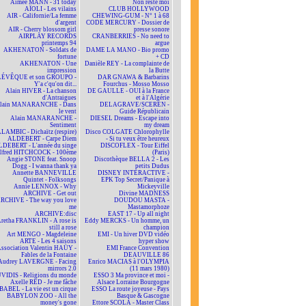
Aimee MANN - 31 today
Non reste moi
AÏOLI - Les vilains
CLUB HOLLYWOOD
AIR - Californie/La femme
CHEWING-GUM - N° 1 à 68
d'argent
CODE MERCURY - Dossier de
AIR - Cherry blossom girl
presse sonore
AIRPLAY RECORDS
CRANBERRIES - No need to
printemps 94
argue
AKHENATON - Soldats de
DAME LA MANO - Bio promo
fortune
+ CD
AKHENATON - Une
Danièle REY - La complainte de
impression
la Butte
ÉVÊQUE et son GROUPO -
DAR GNAWA & Barbarins
Y'a c'qu'on dit...
Fourchus - Mosso Mosso
Alain HIVER - La chanson
DE GAULLE - OUI à la France
d'Antraigues
et à l'Algérie
lain MANARANCHE - Dans
DELAGRAVE/SCEREN -
le vent
Guide Républicain
Alain MANARANCHE -
DIESEL Dreams - Escape into
Sentiment
my dream
LAMBIC - Dichaïtz (respire)
Disco COLGATE Chlorophylle
ALDEBERT - Carpe Diem
- Si tu veux être heureux
DEBERT - L'année du singe
DISCOFLEX - Tour Eiffel
lfred HITCHCOCK - 100ème
(Paris)
Angie STONE feat. Snoop
Discothèque BELLA 2 - Les
Dogg - I wanna thank ya
petits Dudus
Annette BANNEVILLE
DISNEY INTERACTIVE -
Quintet - Folksongs
EPK Top Secret/Panique à
Annie LENNOX - Why
Mickeyville
ARCHIVE - Get out
Divine MADNESS
RCHIVE - The way you love
DOUDOU MASTA -
me
Mastamorphoze
ARCHIVE:disc
EAST 17 - Up all night
retha FRANKLIN - A rose is
Eddy MERCKS - Un homme, un
still a rose
champion
Art MENGO - Magdeleine
EMI - Un hiver DVD vidéo
ARTE - Les 4 saisons
hyper show
ssociation Valentin HAÜY -
EMI France Convention
Fables de la Fontaine
DEAUVILLE 86
Audrey LAVERGNE - Facing
Enrico MACIAS à l'OLYMPIA
mirrors 2.0
(11 mars 1980)
VIDIS - Religions du monde
ESSO 3 Ma province et moi -
Axelle RED - Je me fâche
Alsace Lorraine Bourgogne
BABEL - La vie est un cirque
ESSO La route joyeuse - Pays
BABYLON ZOO - All the
Basque & Gascogne
money's gone
Ettore SCOLA - Master Class