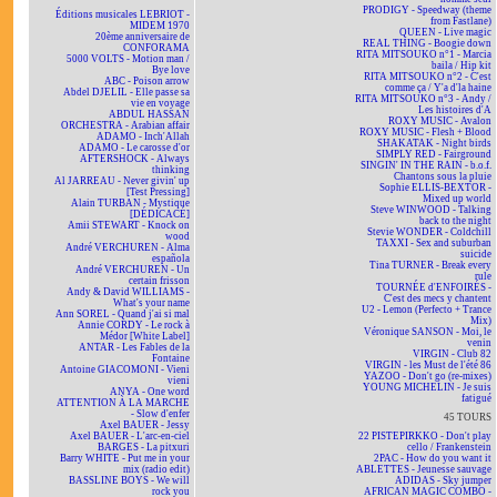
PRODIGY - Speedway (theme
Éditions musicales LEBRIOT -
from Fastlane)
MIDEM 1970
QUEEN - Live magic
20ème anniversaire de
REAL THING - Boogie down
CONFORAMA
RITA MITSOUKO n°1 - Marcia
5000 VOLTS - Motion man /
baila / Hip kit
Bye love
RITA MITSOUKO n°2 - C'est
ABC - Poison arrow
comme ça / Y'a d'la haine
Abdel DJELIL - Elle passe sa
RITA MITSOUKO n°3 - Andy /
vie en voyage
Les histoires d'A
ABDUL HASSAN
ROXY MUSIC - Avalon
ORCHESTRA - Arabian affair
ROXY MUSIC - Flesh + Blood
ADAMO - Inch'Allah
SHAKATAK - Night birds
ADAMO - Le carosse d'or
SIMPLY RED - Fairground
AFTERSHOCK - Always
SINGIN' IN THE RAIN - b.o.f.
thinking
Chantons sous la pluie
Al JARREAU - Never givin' up
Sophie ELLIS-BEXTOR -
[Test Pressing]
Mixed up world
Alain TURBAN - Mystique
Steve WINWOOD - Talking
[DÉDICACÉ]
back to the night
Amii STEWART - Knock on
Stevie WONDER - Coldchill
wood
TAXXI - Sex and suburban
André VERCHUREN - Alma
suicide
española
Tina TURNER - Break every
André VERCHUREN - Un
rule
certain frisson
TOURNÉE d'ENFOIRÉS -
Andy & David WILLIAMS -
C'est des mecs y chantent
What's your name
U2 - Lemon (Perfecto + Trance
Ann SOREL - Quand j'ai si mal
Mix)
Annie CORDY - Le rock à
Véronique SANSON - Moi, le
Médor [White Label]
venin
ANTAR - Les Fables de la
VIRGIN - Club 82
Fontaine
VIRGIN - les Must de l'été 86
Antoine GIACOMONI - Vieni
YAZOO - Don't go (re-mixes)
vieni
YOUNG MICHELIN - Je suis
ANYA - One word
fatigué
ATTENTION À LA MARCHE
- Slow d'enfer
45 TOURS
Axel BAUER - Jessy
Axel BAUER - L'arc-en-ciel
22 PISTEPIRKKO - Don't play
BARGES - La pitxuri
cello / Frankenstein
Barry WHITE - Put me in your
2PAC - How do you want it
mix (radio edit)
ABLETTES - Jeunesse sauvage
BASSLINE BOYS - We will
ADIDAS - Sky jumper
rock you
AFRICAN MAGIC COMBO -