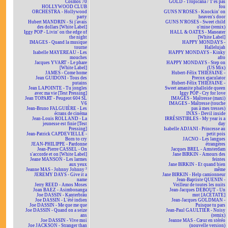
Cosmos 70
GOLD - Tropicana / T'es pas
HOLLYWOOD CLUB
fou
ORCHESTRA - Hollywood
GUNS N'ROSES - Knockin' on
party
heaven's door
Hubert MANDRIN - Si j'avais
GUNS N'ROSES - Sweet child
des dollars [White Label]
o'mine (remix)
Iggy POP - Livin' on the edge of
HALL & OATES - Maneater
the night
[White Label]
IMAGES - Quand la musique
HAPPY MONDAYS -
tourne
Hallelujah
Isabelle MAYEREAU - Les
HAPPY MONDAYS - Kinky
mouches
afro
Jacques YVART - Le phare
HAPPY MONDAYS - Step on
[White Label]
(US Mix)
JAMES - Come home
Hubert-Félix THIÉFAINE -
Jean GUIDONI - Tous des
Precox ejaculator
putains
Hubert-Félix THIÉFAINE -
Jean LAPOINTE - Tu jongles
Sweet amanite phalloïde queen
avec ma vie [Test Pressing]
Iggy POP - Cry for love
Jean TOPART - Peugeot 604 SL
IMAGES - Maîtresse (maxi)
V6
IMAGES - Maîtresse (touche
Jean-Bruno FALGUIÈRE - Les
pas à mes tresses)
écrans de cinéma
INXS - Devil inside
Jean-Louis ROLLAND - La
IRRÉSISTIBLES - My year is a
jeunesse est finie [Test
day
Pressing]
Isabelle ADJANI - Princesse au
Jean-Patrick CAPDEVIELLE -
petit pois
Born to cry
JACNO - Les langues
JEAN-PHILIPPE - Pardonne
étrangères
Jean-Pierre CASSEL - On
Jacques BREL - Amsterdam
s'accorde et on [White Label]
Jane BIRKIN - Amours des
Jeane MANSON - Les larmes
feintes
aux yeux
Jane BIRKIN - Et quand bien
Jeanne MAS - Johnny Johnny ²
même
JEREMY DAYS - Give it a
Jane BIRKIN - Help camionneur
name
Jean-Baptiste QUENIN -
Jerry REED - Amos Moses
Veilleur de toutes les nuits
Joan BAEZ - Asimbonanga
Jean-Jacques DEBOUT - Un
Joe DASSIN - Kanterbräu
mot [ACÉTATE]
Joe DASSIN - L'été indien
Jean-Jacques GOLDMAN -
Joe DASSIN - Me que me que
Puisque tu pars
Joe DASSIN - Quand on a seize
Jean-Paul GAULTIER - Noisy
ans
(remix)
Joe DASSIN - Vive moi
Jeanne MAS - Cœur en stéréo
Joe JACKSON - Stranger than
(nouvelle version)