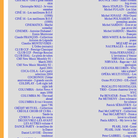
Chris REA - God's great banana
BOUNCE TRIO - Small streams
skin
big rivers
Christophe MALI - Je vous
Mavis STAPLES - The voice
emmène
Michel FUGAIN - Les lilas
CINÉ 16 - Les meilleures B.O.F.
(inédit)
(1998)
Michel JONASZ - Pôle Ouest
CINÉ 16 - Les meilleures B.O.F.
Michel POLNAREFF - Les
(1999)
premières années
CINEMATICS - Maybe
Michel SARDOU - Être et ne
someday
pas avoir été
CINEMIX - Antoine Duhamel /
Michel SARDOU - Maudits
Ennio Morricone
Français
Claude FRANÇOIS - Collection
MISS WHITE & the drunken
Artistes de Légende
piano
Claudio MONTEVERDI -
MOZART est gai
L'Orfeo (extraits)
NAUFRAGÉS - À contre-
CLUB CCF - Prestige Classique
courant
CLUB CCF - Prestige Rossini
Nilda FERNANDEZ -
CLUB DIAL - Le plein de tubes
L'invitation à Venise
CMJ New Music Monthly 91 -
NIRVANA - Lithium
March 2001
NIRVANA - Rape me + All
CMJ New Music Monthly 92 -
apologies
April 2001
OCEANIA RECORDS - Why
COCA-COLA - Let's party
take a plane?
selection 2004
OPÉRA MULTI STEEL - Les
COCHONOU 25ème
martyrs
anniversaire - 3 grands succès
Oxmo PUCCINO - OX-clusif
COLDPLAY - Left right left
2001
right left
PASCALITO NEOSTALGIA
COLUMBIA - Artist News 4
TRIO - Citizen chanteur live in
mars 1998
NYC
COLUMBIA 96 - The road
Pat BENATAR - From 79 to 93
ahead
Pat METHENY - Zero tolerance
COLUMBIA Et toi t'écoutes
for silence
quoi ? 96
Patrick SÉBASTIEN - Le
CRÉDIT MUTUEL - Collection
samedi soir
CRÉOLE CHOIR OF CUBA -
Paul McCARTNEY - Collection
Tande-la
Paul McCARTNEY - From a
CYRIUS - Le sang des roses
lover to a friend
DÉCOUVREZ-LES AVANT
Paula ABDUL - My love is for
LES AUTRES volume 4
real
DANCE PARTY - le meilleur de
PEARL JAM - Gone
la Dance
PEARL JAM - World wide
Daniel LAVOIE - Docteur
suicide
tendresse
Peter GABRIEL - Long walk