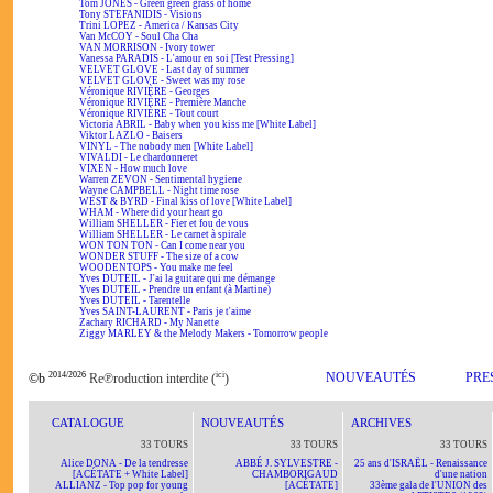
Tom JONES - Green green grass of home
Tony STEFANIDIS - Visions
Trini LOPEZ - America / Kansas City
Van McCOY - Soul Cha Cha
VAN MORRISON - Ivory tower
Vanessa PARADIS - L'amour en soi [Test Pressing]
VELVET GLOVE - Last day of summer
VELVET GLOVE - Sweet was my rose
Véronique RIVIÈRE - Georges
Véronique RIVIÈRE - Première Manche
Véronique RIVIÈRE - Tout court
Victoria ABRIL - Baby when you kiss me [White Label]
Viktor LAZLO - Baisers
VINYL - The nobody men [White Label]
VIVALDI - Le chardonneret
VIXEN - How much love
Warren ZEVON - Sentimental hygiene
Wayne CAMPBELL - Night time rose
WEST & BYRD - Final kiss of love [White Label]
WHAM - Where did your heart go
William SHELLER - Fier et fou de vous
William SHELLER - Le carnet à spirale
WON TON TON - Can I come near you
WONDER STUFF - The size of a cow
WOODENTOPS - You make me feel
Yves DUTEIL - J'ai la guitare qui me démange
Yves DUTEIL - Prendre un enfant (à Martine)
Yves DUTEIL - Tarentelle
Yves SAINT-LAURENT - Paris je t'aime
Zachary RICHARD - My Nanette
Ziggy MARLEY & the Melody Makers - Tomorrow people
2014/2026
ici
NOUVEAUTÉS
PRE
©b
Re℗roduction interdite (
)
CATALOGUE
NOUVEAUTÉS
ARCHIVES
33 TOURS
33 TOURS
33 TOURS
Alice DONA - De la tendresse
ABBÉ J. SYLVESTRE -
25 ans d'ISRAËL - Renaissance
[ACÉTATE + White Label]
CHAMBORIGAUD
d'une nation
ALLIANZ - Top pop for young
[ACÉTATE]
33ème gala de l'UNION des