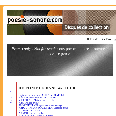
BEE GEES - Paying 
Promo only - Not for resale
sous pochette noire anonyme à
centre percé
DISPONIBLE DANS 45 TOURS
A
Éditions musicales LEBRIOT - MIDEM 1970
B
20ème anniversaire de CONFORAMA
5000 VOLTS - Motion man / Bye love
C
ABC - Poison arrow
Abdel DJELIL - Elle passe sa vie en voyage
D
ABDUL HASSAN ORCHESTRA - Arabian affair
E
ADAMO - Inch'Allah
ADAMO - Le carosse d'or
F
AFTERSHOCK - Always thinking