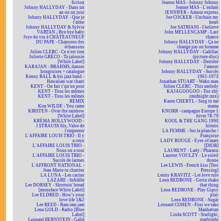
fiction
Jeanne MAS - Johnny Johnny
Johnny HALLYDAY - Dans un
Jeanne MAS - L'enfant
an ou un jour
JENNIFER - Amour express
Johnny HALLYDAY - Que je
Joe COCKER - Unchain my
t'aime
heart
Johnny HALLYDAY & Sylvie
Joe SATRIANI - I believe
VARTAN - Bye bye baby
John MELLENCAMP - Last
Joye du vin à CHÂTEAUNEUF
chance
DU PAPE - Chansons des
Johnny HALLYDAY - Ça ne
échansons
change pas un homme
Julien CLERC - Ce n'est rien
Johnny HALLYDAY - Cadillac
Juliette GRÉCO - Ta jalousie
(picture-disc)
[White Label]
Johnny HALLYDAY - Derrière
KARAJAN - BRAHMS, danses
l'amour
hongroises + catalogue
Johnny HALLYDAY - Succès
Kenny BALL & his jazz band -
1961-1973
Hawaiian war chant
Jonathan STUART - Wako man
KENT - On fait c'qu'on peut
Julien CLERC - This melody
KENT - Tous les mômes
KAJAGOOGOO - Too shy
KENT - Tous les mômes
(midnight mix)
REMIX
Karen CHERYL - Sing to me
Kim WILDE - You came
mama
KIRSTEN - Over the rainbow
KNORR - campagne Europe 1
[White Label]
hiver 78-79
KRÉMA HOLLYWOOD -
KOOL & THE GANG 1990
J.STRAUSS fils, Valse de
hitmix
l'empereur
LA FEMME - Sur la planche /
L'AFFAIRE LOUIS TRIO - Il y
Françoise
a ceux
LADY ROUGE - Eyes of mars
L'AFFAIRE LOUIS TRIO -
[DIOR]
Nous on a tout
LAURENT - Lady / Pharaon
L'AFFAIRE LOUIS TRIO -
Laurent VOULZY - Le soleil
Succès de larmes
donne
L'AFFRONT NATIONAL -
Lee LEWIS - French kiss [Test
Jean-Marie tu charries
Pressing]
LA LUNA - Les cactus
Lenny KRAVITZ - Let love rule
LAZARE - Infidèle
Leon REDBONE - Gotta shake
Lee DORSEY - Shortnin' bread
that thing
[monoface White Label]
Leon REDBONE - Play Gipsy
Lee ELDRED - How's your
play
love life 1&2
Leon REDBONE - Sugar
Lee REED - Ram ram jam
Leonard COHEN - First we take
Lena GOLD - Radio [Blue
Manhattan
Label]
Linda SCOTT - Starlight,
Leonard BERNSTEIN - Gaîté
starbright