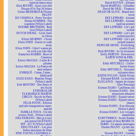
(special dance mix)
David KOVEN - Afrique
Dick RIVERS - Ainsi soit-elle
David MARTIAL - Célimène
Disque d'Or Top 50 biface
David Mc NEIL - Tiramisu
Glenn MEDEIROS & Florent
DEAD OR ALIVE - Brand new
PAGNY
lover
DO VISSINGA - Porto Vecchio
DEF LEPPARD - Animal
Donna SUMMER - The
DEF LEPPARD - Animal
wanderer [White Label]
(spécial promo)
DOOBIE BROTHERS - Real
DEF LEPPARD - Let's get
love [White Label]
rocked
DUTCH DIESEL - Goin' back
DEF LEPPARD - Let's get
to China
rocked (poster)
Elliott MURPHY - Closer
DEF LEPPARD - Let's get
Elton JOHN - Easier to walk
rocked (teaser)
away
DEPECHE MODE - Everything
Elton JOHN - I don't wanna go
counts (live)
on with you like that
Dick RIVERS - Je t'ai reconnue
Emmylou HARRIS - Rose of
Dolly PARTON - Downtown
Cimarron
EARTH WIND & FIRE -
Enrico MACIAS - 2 ailes & 3
Saturday nite
plumes
Eddy MITCHELL - Lèche-
Enrico MACIAS - La France de
bottes blues
mon enfance
Eddy MITCHELL - Soixante
ENRIQUÉ - J'aime, J'aime...
soixante-deux
[dédicacé]
EDITH NYLON - Edith Nylon
ENZO ENZO - Blanche Neige
Edouard BAER - La bostella
[White Label]
ELEGANCE - Jamais de risque
Erik MONTRY - Des fleurs et
[Test Pressing]
des fusils
Etienne DAHO - Caribbean sea
ETHNIKOLOR
Etienne DAHO - Des
F.LEMARQUE/MARTIN
attractions désastre
CIRCUS - Succès de Paris
Etienne DAHO - Epaule tattoo
[White Label]
Etienne DAHO - Epaule tattoo
FÉLIX POTIN - Édition
(maxi)
spéciale inauguration super-
Etienne DAHO - Il ne dira pas
marché
[White Label]
FAMILLE FOUX - Un très
Etienne DAHO - Les voyages
joyeux Noël... [White Label]
immobiles
Félix FAIRANO - Moi je n'suis
EURYTHMICS - Sweet dreams
pas pressé [ACÉTATE]
(are made of this) REMIX 91
FFF - AC² N [White Label]
FARID - Un amour montagne
FIDO STEAKY - Les plus
Florent PAGNY - Ça fait des
belles musiques de films
nuits
FINE YOUNG CANNIBALS -
Florent PAGNY - Comme