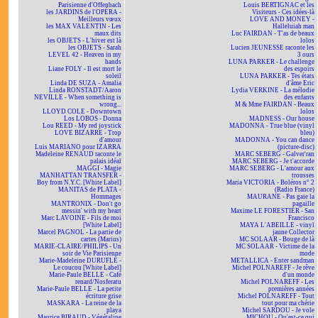
Parisienne d'Offenbach
Louis BERTIGNAC et les
les JARDINS de l'OPÉRA -
Visiteurs - Ces idées-là
Meilleurs vœux
LOVE AND MONEY -
les MAX VALENTIN - Les
Halleluiah man
maux dits
Luc FAIRDAN - T'as de beaux
les OBJETS - L'hiver est là
lolos
les OBJETS - Sarah
Lucien JEUNESSE raconte les
LEVEL 42 - Heaven in my
3 ours
hands
LUNA PARKER - Le challenge
Liane FOLY - Il est mort le
des espoirs
soleil
LUNA PARKER - Tes états
Linda DE SUZA - Amalia
d'âme Eric
Linda RONSTADT/Aaron
Lydia VERKINE - La mélodie
NEVILLE - When something is
des enfants
wrong...
M & Mme FAIRDAN - Beaux
LLOYD COLE - Downtown
lolos
Los LOBOS - Donna
MADNESS - Our house
Lou REED - My red joystick
MADONNA - True blue (vinyl
LOVE BIZARRE - Trop
bleu)
d'amour
MADONNA - You can dance
Luis MARIANO pour IZARRA
(picture-disc)
Madeleine RENAUD raconte le
MARC SEBERG - Galver'ran
palais idéal
MARC SEBERG - Je t'accorde
MAGGI - Magie
MARC SEBERG - L'amour aux
MANHATTAN TRANSFER -
trousses
Boy from N.Y.C. [White Label]
Maria VICTORIA - Boléros n° 2
MANITAS de PLATA -
(Radio France)
Hommages
MAURANE - Pas gaie la
MANTRONIX - Don't go
pagaille
messin' with my heart
Maxime LE FORESTIER - San
Marc LAVOINE - Fils de moi
Francisco
[White Label]
MAYA L'ABEILLE - vinyl
Marcel PAGNOL - La partie de
jaune Collector
cartes (Marius)
MC SOLAAR - Bouge de là
MARIE-CLAIRE/PHILIPS - Un
MC SOLAAR - Victime de la
soir de Vie Parisienne
mode
Marie-Madeleine DURUFLÉ -
METALLICA - Enter sandman
Le coucou [White Label]
Michel POLNAREFF - Je rêve
Marie-Paule BELLE - Café
d'un monde
renard/Nosferatu
Michel POLNAREFF - Les
Marie-Paule BELLE - La petite
premières années
écriture grise
Michel POLNAREFF - Tout
MASKARA - La reine de la
tout pour ma chérie
playa
Michel SARDOU - Je vole
Maurice BIRAUD - Végétaline
MICHOU - Qu'est-ce qui