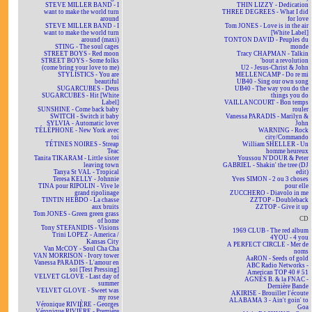
STEVE MILLER BAND - I
THIN LIZZY - Dedication
want to make the world turn
THREE DEGREES - What I did
around
for love
STEVE MILLER BAND - I
Tom JONES - Love is in the air
want to make the world turn
[White Label]
around (maxi)
TONTON DAVID - Peuples du
STING - The soul cages
monde
STREET BOYS - Red moon
Tracy CHAPMAN - Talkin
STREET BOYS - Some folks
'bout a revolution
(come bring your love to me)
U2 - Jesus-Christ & John
STYLISTICS - You are
MELLENCAMP - Do re mi
beautiful
UB40 - Sing our own song
SUGARCUBES - Deus
UB40 - The way you do the
SUGARCUBES - Hit [White
things you do
Label]
VAILLANCOURT - Bon temps
SUNSHINE - Come back baby
rouler
SWITCH - Switch it baby
Vanessa PARADIS - Marilyn &
SYLVIA - Automatic lover
John
TÉLÉPHONE - New York avec
WARNING - Rock
toi
city/Commando
TÉTINES NOIRES - Streap
William SHELLER - Un
Teac
homme heureux
Tanita TIKARAM - Little sister
Youssou N'DOUR & Peter
leaving town
GABRIEL - Shakin' the tree (DJ
Tanya St VAL - Tropical
edit)
Teresa KELLY - Johnnie
Yves SIMON - 2 ou 3 choses
TINA pour RIPOLIN - Vive le
pour elle
grand ripolinage
ZUCCHERO - Diavolo in me
TINTIN HEBDO - La chasse
ZZTOP - Doubleback
aux bruits
ZZTOP - Give it up
Tom JONES - Green green grass
CD
of home
Tony STEFANIDIS - Visions
1969 CLUB - The red album
Trini LOPEZ - America /
4YOU - 4 you
Kansas City
A PERFECT CIRCLE - Mer de
Van McCOY - Soul Cha Cha
noms
VAN MORRISON - Ivory tower
AaRON - Seeds of gold
Vanessa PARADIS - L'amour en
ABC Radio Networks -
soi [Test Pressing]
American TOP 40 # 51
VELVET GLOVE - Last day of
AGNÈS B. & la FNAC -
summer
Dernière Bande
VELVET GLOVE - Sweet was
AKIRISE - Brouiller l'écoute
my rose
ALABAMA 3 - Ain't goin' to
Véronique RIVIÈRE - Georges
Goa
Véronique RIVIÈRE - Première