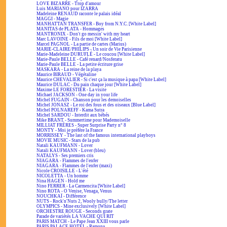
LOVE BIZARRE - Trop d'amour
Luis MARIANO pour IZARRA
Madeleine RENAUD raconte le palais idéal
MAGGI - Magie
MANHATTAN TRANSFER - Boy from N.Y.C. [White Label]
MANITAS de PLATA - Hommages
MANTRONIX - Don't go messin' with my heart
Marc LAVOINE - Fils de moi [White Label]
Marcel PAGNOL - La partie de cartes (Marius)
MARIE-CLAIRE/PHILIPS - Un soir de Vie Parisienne
Marie-Madeleine DURUFLÉ - Le coucou [White Label]
Marie-Paule BELLE - Café renard/Nosferatu
Marie-Paule BELLE - La petite écriture grise
MASKARA - La reine de la playa
Maurice BIRAUD - Végétaline
Maurice CHEVALIER - Si c'est ça la musique à papa [White Label]
Maurice DULAC - Du pain chaque jour [White Label]
Maxime LE FORESTIER - La visite
Michael JACKSON - One day in your life
Michel FUGAIN - Chanson pour les demoiselles
Michel JONASZ - Le roi des fous et des oiseaux [Blue Label]
Michel POLNAREFF - Kama Sutra
Michel SARDOU - Interdit aux bébés
Mike BRANT - Summertime pour Mademoiselle
MILLIAT FRÈRES - Super Surprise Party n° 8
MONTY - Moi je préfère la France
MORRISSEY - The last of the famous international playboys
MOVIE MUSIC - Stars de la pub
Natali KAUFMANN - Lover
Natali KAUFMANN - Lover (bleu)
NATALYS - Ses premiers cris
NIAGARA - Flammes de l'enfer
NIAGARA - Flammes de l'enfer (maxi)
Nicole CROISILLE - L'été
NICOLETTA - Un homme
Nina HAGEN - Hold me
Nino FERRER - La Carmencita [White Label]
Nino ROTA - O Venise, Venaga, Venus
NOUCHKAÏ - Différence
NUTS - Rock'n'Nuts 2, Wooly bully/The letter
OLYMPICS - Mine exclusively [White Label]
ORCHESTRE ROUGE - Seconds grate
Parade de variétés LA VACHE QUI RIT
PARIS MATCH - Le Pape Jean XXIII vous parle
PARIS PALACE HOTEL - Ramona