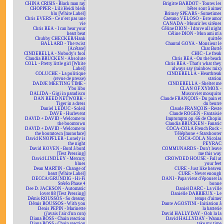
CHINA CRISIS - Black man ray
Brigitte BARDOT - Toutes les
CHOPPER - Lili/Heidi bleib
bêtes sont à aimer
blu [White Label]
Britney SPEARS - Sometimes
Chris EVERS - Ce n'est pas une
Caetano VELOSO - Este amor
vie
CANADA - Mourir les sirènes
Chris REA - I can hear your
Céline DION - I drove all night
heart beat
Céline DION - Mon ami m'a
Chubby CHECKER/Hank
quittée
BALLARD - The twist
Chantal GOYA - Monsieur le
[Acétate]
Chat Botté
CINDERELLA - Nobody's fool
CHIC - Le freak
Claudia BRÜCKEN - Absolute
Chris REA - On the beach
COLL - Pretty little girl [White
Chris REA - That's what they
Label]
always say (rainbow mix)
COLUCHE - La politique
CINDERELLA - Heartbreak
(revue de presse)
station
DADJE MEETING TIME -
CINDERELLA - Shelter me
Ybo libo
CLAN OF XYMOX -
DALIDA - Gigi in paradisco
Muscoviet mosquito
DAN REED NETWORK -
Claude FRANÇOIS - Du pain et
Tiger in a dress
du beurre
Daniel LEDUC - Soleil
Claude FRANÇOIS - Reste
DAVE - Hurlevent
Claude ROGEN - Fantaisie
DAVID + DAVID - Welcome to
Impromptu op. 66 de Chopin
the boomtown
Claudia BRÜCKEN - Fanatic
DAVID + DAVID - Welcome to
COCA-COLA French Rock -
the boomtown [monoface]
Téléphone + Starshooter
David KNOPFLER - Lonely is
COCA-COLA Nicolas
the night
PEYRAC
David KOVEN - Bord à bord
COMMUNARDS - Don't leave
[Test Pressing]
me this way
David LINDLEY - Mercury
CROWDED HOUSE - Fall at
blues
your feet
Dean MARTIN - Change of
CURE - Just like heaven
heart [White Label]
CURE - Never enough
DECCA/GRUNDIG - Hi-Fi
DANI - Papa vient d'épouser la
Stéréo Phase 4
bonne
Dee D. JACKSON - Automatic
Daniel DARC - La ville
lover 88 [Test Pressing]
Danielle DARRIEUX - Le
Démis ROUSSOS - So dreamy
temps d'aimer
Démis ROUSSOS - With you
Dante AGOSTINI - Initiation à
Denis PEPIN - Marinette
la batterie
(j'avais l'air d'un con)
David HALLYDAY - Ooh la la
Diana ROSS - Chain reaction
David HALLYDAY - Wanna
Diana ROSS - Chain reaction
take my time