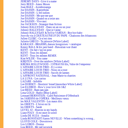
JEREMY DAYS - Give it a name
Jerry REED - Amos Moses
Joan BAEZ - Asimbonanga
Joe DASSIN - Kanterbräu
Joe DASSIN - L'été indien
Joe DASSIN - Me que me que
Joe DASSIN - Quand on a seize ans
Joe DASSIN - Vive moi
Joe JACKSON - Stranger than fiction
Johnny HALLYDAY - Dans un an ou un jour
Johnny HALLYDAY - Que je t'aime
Johnny HALLYDAY & Sylvie VARTAN - Bye bye baby
Joye du vin à CHÂTEAUNEUF DU PAPE - Chansons des échansons
Julien CLERC - Ce n'est rien
Juliette GRÉCO - Ta jalousie [White Label]
KARAJAN - BRAHMS, danses hongroises + catalogue
Kenny BALL & his jazz band - Hawaiian war chant
KENT - On fait c'qu'on peut
KENT - Tous les mômes
KENT - Tous les mômes REMIX
Kim WILDE - You came
KIRSTEN - Over the rainbow [White Label]
KRÉMA HOLLYWOOD - J.STRAUSS fils, Valse de l'empereur
L'AFFAIRE LOUIS TRIO - Il y a ceux
L'AFFAIRE LOUIS TRIO - Nous on a tout
L'AFFAIRE LOUIS TRIO - Succès de larmes
L'AFFRONT NATIONAL - Jean-Marie tu charries
LA LUNA - Les cactus
LAZARE - Infidèle
Lee DORSEY - Shortnin' bread [monoface White Label]
Lee ELDRED - How's your love life 1&2
Lee REED - Ram ram jam
Lena GOLD - Radio [Blue Label]
Leonard BERNSTEIN - Gaîté Parisienne d'Offenbach
les JARDINS de l'OPÉRA - Meilleurs vœux
les MAX VALENTIN - Les maux dits
les OBJETS - L'hiver est là
les OBJETS - Sarah
LEVEL 42 - Heaven in my hands
Liane FOLY - Il est mort le soleil
Linda DE SUZA - Amalia
Linda RONSTADT/Aaron NEVILLE - When something is wrong...
LLOYD COLE - Downtown
Los LOBOS - Donna
Lou REED - My red joystick