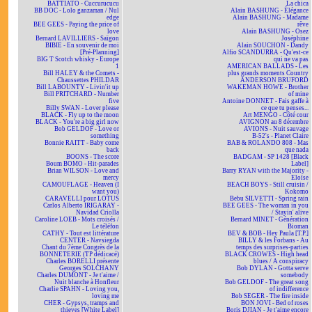
BATTIATO - Cuccurucucu
La chica
BB DOC - Lolo ganzaman / Nul
Alain BASHUNG - Élégance
edge
Alain BASHUNG - Madame
BEE GEES - Paying the price of
rêve
love
Alain BASHUNG - Osez
Bernard LAVILLIERS - Saïgon
Joséphine
BIBIE - En souvenir de moi
Alain SOUCHON - Dandy
[Pré-Planning]
Alfio SCANDURRA - Qu'est-ce
BIG T Scotch whisky - Europe
qui ne va pas
1
AMERICAN BALLADS - Les
Bill HALEY & the Comets -
plus grands moments Country
Chaussettes PHILDAR
ANDERSON BRUFORD
Bill LABOUNTY - Livin'it up
WAKEMAN HOWE - Brother
Bill PRITCHARD - Number
of mine
five
Antoine DONNET - Fais gaffe à
Billy SWAN - Lover please
ce que tu penses...
BLACK - Fly up to the moon
Art MENGO - Côté cour
BLACK - You're a big girl now
AVIGNON au 8 décembre
Bob GELDOF - Love or
AVIONS - Nuit sauvage
something
B-52's - Planet Claire
Bonnie RAITT - Baby come
BAB & ROLANDO 808 - Mas
back
que nada
BOONS - The score
BADGAM - SP 1428 [Black
Boum BOMO - Hit-parades
Label]
Brian WILSON - Love and
Barry RYAN with the Majority -
mercy
Eloïse
CAMOUFLAGE - Heaven (I
BEACH BOYS - Still cruisin /
want you)
Kokomo
CARAVELLI pour LOTUS
Bebu SILVETTI - Spring rain
Carlos Alberto IRIGARAY -
BEE GEES - The woman in you
Navidad Criolla
/ Stayin' alive
Caroline LOEB - Mots croisés /
Bernard MINET - Génération
Le téléfon
Bioman
CATHY - Tout est littérature
BEV & BOB - Hey Paula [T.P.]
CENTER - Navsiegda
BILLY & les Forbans - Au
Chant du 7ème Congrès de la
temps des surprises-parties
BONNETERIE (TP dédicacé)
BLACK CROWES - High head
Charles BORELLI présente
blues / A conspiracy
Georges SOLCHANY
Bob DYLAN - Gotta serve
Charles DUMONT - Je t'aime /
somebody
Nuit blanche à Honfleur
Bob GELDOF - The great song
Charlie SPAHN - Loving you,
of indifference
loving me
Bob SEGER - The fire inside
CHER - Gypsys, tramps and
BON JOVI - Bed of roses
thieves [White Label]
Boris DJIAN - Je t'aime encore