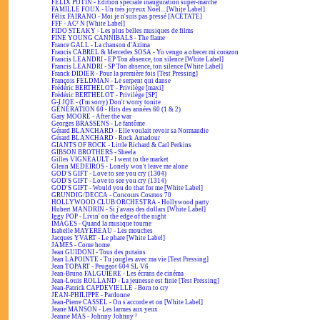
FÉLIX POTIN - Édition spéciale inauguration super-marché
FAMILLE FOUX - Un très joyeux Noël... [White Label]
Félix FAIRANO - Moi je n'suis pas pressé [ACÉTATE]
FFF - AC² N [White Label]
FIDO STEAKY - Les plus belles musiques de films
FINE YOUNG CANNIBALS - The flame
France GALL - La chanson d'Azima
Francis CABREL & Mercedes SOSA - Yo vengo a ofrecer mi corazon
Francis LEANDRI - EP Ton absence, ton silence [White Label]
Francis LEANDRI - SP Ton absence, ton silence [White Label]
Franck DIDIER - Pour la première fois [Test Pressing]
François FELDMAN - Le serpent qui danse
Frédéric BERTHELOT - Privilège [maxi]
Frédéric BERTHELOT - Privilège [SP]
G-I JOE - (I'm sorry) Don't worry tonite
GÉNÉRATION 60 - Hits des années 60 (1 & 2)
Gary MOORE - After the war
Georges BRASSENS - Le fantôme
Gérard BLANCHARD - Elle voulait revoir sa Normandie
Gérard BLANCHARD - Rock Amadour
GIANTS OF ROCK - Little Richard & Carl Perkins
GIBSON BROTHERS - Sheela
Gilles VIGNEAULT - I went to the market
Glenn MEDEIROS - Lonely won't leave me alone
GOD'S GIFT - Love to see you cry (1304)
GOD'S GIFT - Love to see you cry (1314)
GOD'S GIFT - Would you do that for me [White Label]
GRUNDIG/DECCA - Concours Cosmos 70
HOLLYWOOD CLUB ORCHESTRA - Hollywood party
Hubert MANDRIN - Si j'avais des dollars [White Label]
Iggy POP - Livin' on the edge of the night
IMAGES - Quand la musique tourne
Isabelle MAYEREAU - Les mouches
Jacques YVART - Le phare [White Label]
JAMES - Come home
Jean GUIDONI - Tous des putains
Jean LAPOINTE - Tu jongles avec ma vie [Test Pressing]
Jean TOPART - Peugeot 604 SL V6
Jean-Bruno FALGUIÈRE - Les écrans de cinéma
Jean-Louis ROLLAND - La jeunesse est finie [Test Pressing]
Jean-Patrick CAPDEVIELLE - Born to cry
JEAN-PHILIPPE - Pardonne
Jean-Pierre CASSEL - On s'accorde et on [White Label]
Jeane MANSON - Les larmes aux yeux
Jeanne MAS - Johnny Johnny ²