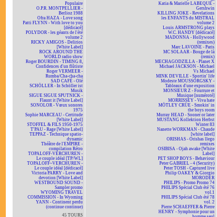
Populaire
Katia & Marielle LABEQUE -
O.P.R. MONTPELLIER -
Gershwin
Berlioz 1988
KILLING JOKE - Revelations
Ofra HAZA - Love song
les ENFANTS du MISTRAL
Patti FLYNN - With love to you
volume 2
[dédicacé]
Louis ARMSTRONG plays
POLYDOR - les géants de l'été
W.C. HANDY [dédicacé]
volume 2
MADONNA - Hollywood
RICKY AMIGOS - Delirios
(remixes)
[White Label]
Marc LAVOINE - Paris
ROCK AROUND THE
MC SOLAAR - Bouge de là
WORLD radio show
(remix)
Roger BOURDIN - TIMING 8,
MECHAGODZILLA - Planet X
Confidences d'un flûtiste
Michael JACKSON - Michael
Roger VERMEER -
Vs Michael
Rumba/Cha-cha-cha
MINK DEVILLE - Sportin' life
SAD CAFÉ - Olé
Modeste MOUSSORGSKY -
SCHÖLLER - In Schöller ist
Tableaux d'une exposition
Musik
MONSIEUR Z - Fourrure et
SIGUE SIGUE SPUTNICK -
Musique [numéroté]
Flaunt it [White Label]
MORRISSEY - Viva hate
SONOLOR - Vœux sonores
MÖTLEY CRÜE - Smokin' in
1975
the boys room
Sophie MARCEAU - Certitude
Murray HEAD - Sooner or later
[White Label]
MUSTANG Kollektion Herbst
STOFFEL & FILS 1950-1975
Winter 83
T'PAU - Rage [White Label]
Nanette WORKMAN - Chaude
TEPPAZ - Technique spatio-
[white label]
dynamic
ORISHAS - Orishas llego
Théâtre de l'EMPIRE -
remixes
compilation Rétro
OSIBISA - Ojah awake [White
TOPALOFF-VERCHUREN -
Label]
Le couple idéal [TP/WL]
PET SHOP BOYS - Behaviour
TOPALOFF~VERCHUREN -
Peter GABRIEL - 4 (Security)
Le couple idéal [dédicacé]
Peter TOSH - Captured live
Victoria PARRY - Love and
Philip OAKEY & Giorgio
devotion [White Label]
MORODER
WESTBOUND SOUND -
PHILIPS - Promo Promo 74
Sampler promo
PHILIPS Spécial Club été 76
WYOMING TRAVEL
vol.1
COMMISSION - In Wyoming
PHILIPS Spécial Club été 78
YANN - Continent perdu
vol. 2
(continue continue)
Pierre SCHAEFFER & Pierre
HENRY - Symphonie pour un
45 TOURS
homme seul