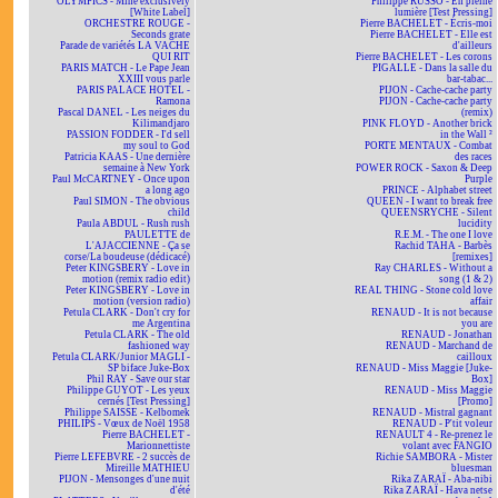
OLYMPICS - Mine exclusively
Philippe RUSSO - En pleine
[White Label]
lumière [Test Pressing]
ORCHESTRE ROUGE -
Pierre BACHELET - Écris-moi
Seconds grate
Pierre BACHELET - Elle est
Parade de variétés LA VACHE
d'ailleurs
QUI RIT
Pierre BACHELET - Les corons
PARIS MATCH - Le Pape Jean
PIGALLE - Dans la salle du
XXIII vous parle
bar-tabac...
PARIS PALACE HOTEL -
PIJON - Cache-cache party
Ramona
PIJON - Cache-cache party
Pascal DANEL - Les neiges du
(remix)
Kilimandjaro
PINK FLOYD - Another brick
PASSION FODDER - I'd sell
in the Wall ²
my soul to God
PORTE MENTAUX - Combat
Patricia KAAS - Une dernière
des races
semaine à New York
POWER ROCK - Saxon & Deep
Paul McCARTNEY - Once upon
Purple
a long ago
PRINCE - Alphabet street
Paul SIMON - The obvious
QUEEN - I want to break free
child
QUEENSRYCHE - Silent
Paula ABDUL - Rush rush
lucidity
PAULETTE de
R.E.M. - The one I love
L'AJACCIENNE - Ça se
Rachid TAHA - Barbès
corse/La boudeuse (dédicacé)
[remixes]
Peter KINGSBERY - Love in
Ray CHARLES - Without a
motion (remix radio edit)
song (1 & 2)
Peter KINGSBERY - Love in
REAL THING - Stone cold love
motion (version radio)
affair
Petula CLARK - Don't cry for
RENAUD - It is not because
me Argentina
you are
Petula CLARK - The old
RENAUD - Jonathan
fashioned way
RENAUD - Marchand de
Petula CLARK/Junior MAGLI -
cailloux
SP biface Juke-Box
RENAUD - Miss Maggie [Juke-
Phil RAY - Save our star
Box]
Philippe GUYOT - Les yeux
RENAUD - Miss Maggie
cernés [Test Pressing]
[Promo]
Philippe SAISSE - Kelbomek
RENAUD - Mistral gagnant
PHILIPS - Vœux de Noël 1958
RENAUD - P'tit voleur
Pierre BACHELET -
RENAULT 4 - Re-prenez le
Marionnettiste
volant avec FANGIO
Pierre LEFEBVRE - 2 succès de
Richie SAMBORA - Mister
Mireille MATHIEU
bluesman
PIJON - Mensonges d'une nuit
Rika ZARAÏ - Aba-nibi
d'été
Rika ZARAÏ - Hava netse