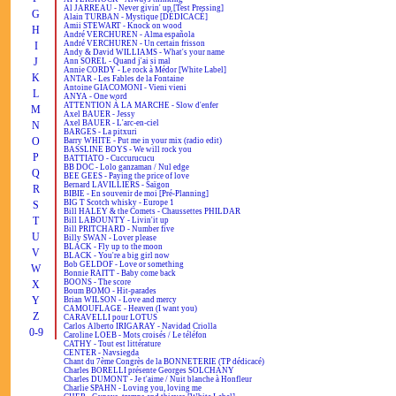
Al JARREAU - Never givin' up [Test Pressing]
G
Alain TURBAN - Mystique [DÉDICACÉ]
Amii STEWART - Knock on wood
H
André VERCHUREN - Alma española
André VERCHUREN - Un certain frisson
I
Andy & David WILLIAMS - What's your name
J
Ann SOREL - Quand j'ai si mal
Annie CORDY - Le rock à Médor [White Label]
K
ANTAR - Les Fables de la Fontaine
Antoine GIACOMONI - Vieni vieni
L
ANYA - One word
ATTENTION À LA MARCHE - Slow d'enfer
M
Axel BAUER - Jessy
Axel BAUER - L'arc-en-ciel
N
BARGES - La pitxuri
O
Barry WHITE - Put me in your mix (radio edit)
BASSLINE BOYS - We will rock you
P
BATTIATO - Cuccurucucu
BB DOC - Lolo ganzaman / Nul edge
Q
BEE GEES - Paying the price of love
Bernard LAVILLIERS - Saïgon
R
BIBIE - En souvenir de moi [Pré-Planning]
BIG T Scotch whisky - Europe 1
S
Bill HALEY & the Comets - Chaussettes PHILDAR
T
Bill LABOUNTY - Livin'it up
Bill PRITCHARD - Number five
U
Billy SWAN - Lover please
BLACK - Fly up to the moon
V
BLACK - You're a big girl now
Bob GELDOF - Love or something
W
Bonnie RAITT - Baby come back
BOONS - The score
X
Boum BOMO - Hit-parades
Y
Brian WILSON - Love and mercy
CAMOUFLAGE - Heaven (I want you)
Z
CARAVELLI pour LOTUS
Carlos Alberto IRIGARAY - Navidad Criolla
0-9
Caroline LOEB - Mots croisés / Le téléfon
CATHY - Tout est littérature
CENTER - Navsiegda
Chant du 7ème Congrès de la BONNETERIE (TP dédicacé)
Charles BORELLI présente Georges SOLCHANY
Charles DUMONT - Je t'aime / Nuit blanche à Honfleur
Charlie SPAHN - Loving you, loving me