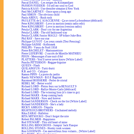
Pascal DANEL - Les neiges du Kilimandjaro
PASSION FODDER - I'd sell my soul to God
Patricia KAAS - Une dernière semaine à New York
Paul McCARTNEY - Once upon a long ago
Paul SIMON - The obvious child
Paula ABDUL - Rush rush
PAULETTE de L'AJACCIENNE - Ça se corse/La boudeuse (dédicacé)
Peter KINGSBERY - Love in motion (remix radio edit)
Peter KINGSBERY - Love in motion (version radio)
Petula CLARK - Don't cry for me Argentina
Petula CLARK - The old fashioned way
Petula CLARK/Junior MAGLI - SP biface Juke-Box
Phil RAY - Save our star
Philippe GUYOT - Les yeux cernés [Test Pressing]
Philippe SAISSE - Kelbomek
PHILIPS - Vœux de Noël 1958
Pierre BACHELET - Marionnettiste
Pierre LEFEBVRE - 2 succès de Mireille MATHIEU
PIJON - Mensonges d'une nuit d'été
PLATTERS - You'll never never know [White Label]
Punchs PITTERSON - Reggae-biguine
QUEEN - Flash
QUILAPAYUN - Tutti-frutti
R.B. and CO. - Calypso
Ramon PIPIN - La porte du jardin
Randy NEWMAN - B.O.F. Ragtime
Raymond BOISSERIE - Perles de cristal
REBEL MC - Better world
Richard LORD - Pleins feux sur la RENAULT 9
Richard LORD - Rallye Monte-Carlo [dédicacé]
Richard LORD - The winning lion (it's time to go)
Richard MARX - Keep coming back
Richard MARX - Now and forever
Richard SANDERSON - Check on the list [White Label]
Richard SANDERSON - She's a lady
RICKY AMIGOS - Téquila
RIGHTEOUS BROTHERS - Unchained melody
Rika ZARAÏ - Hallelou
RITA MITSOUKO - Don't forget the nite
Robert PALMER - Happiness
Rod STEWART - This old heart of mine
ROLLING BIDOCHONS - Jumpin' Jack Flasque
ROLLING STONES - Honky tonk women
Ron GOODWIN - Ces merveilleux fous volants... [White Label]