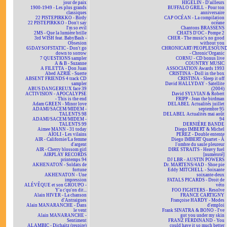
jour de paix
HIGELIN - D'ailleurs
1900-1949 - Les plus grands
BUFFALO GRILL - Pour ton
classiques
anniversaire
22 PISTEPIRKKO - Birdy
CAP OCÉAN - La compilation
22 PISTEPIRKKO - Don't say
océane
I'm so evil
Chantons BRASSENS
2MS - Que la lumière brille
CHATS D'OC - Pompe 2
3rd WISH feat. BabyBash -
CHER - The music's no good
Obsesion
without you
65DAYSOFSTATIC - Don't go
CHRONICART/PEOPLESOUN
down to sorrow
- Chronic'Organic
7 QUESTIONS sampler
CORNU - CD bonus live
A & B - Suzanne
COUNTRY MUSIC
A FILETTA - Don Juan
ASSOCIATION Awards 1993
Abed AZRIÉ - Suerte
CRISTINA - Doll in the box
ABSENT FRIENDS 4 track CD
CRISTINA - Sleep it off
sampler
David HALLYDAY - Satellite
ABUS DANGEREUX face 39
(2004)
ACTIVISION - APOCALYPSE
David SYLVIAN & Robert
- This is the end
FRIPP - Jean the birdman
Adam GREEN - Minor love
DELABEL Actualités juillet
ADAMI/SACEM/MIDEM -
septembre 95
TALENTS 98
DELABEL Actualités mai août
ADAMI/SACEM/MIDEM -
94
TALENTS 99
DERNIÈRE BANDE
Aimee MANN - 31 today
Diego IMBERT & Michel
AÏOLI - Les vilains
PEREZ - Double entente
AIR - Californie/La femme
Diego IMBERT Quartet - À
d'argent
l'ombre du saule pleureur
AIR - Cherry blossom girl
DIRE STRAITS - Heavy fuel
AIRPLAY RECORDS
[numéroté]
printemps 94
DJ LBR - AUSTIN POWERS
AKHENATON - Soldats de
Dr. MARTENS/4AD - Shoe pie
fortune
Eddy MITCHELL - Soixante
AKHENATON - Une
soixante-deux
impression
FATALS PICARDS - Droit de
ALÉVÊQUE et son GROUPO -
véto
Y'a c'qu'on dit...
FOO FIGHTERS - Resolve
Alain HIVER - La chanson
FRANCE CARTIGNY
d'Antraigues
Françoise HARDY - Modes
Alain MANARANCHE - Dans
d'emploi
le vent
Frank SINATRA & BONO - I've
Alain MANARANCHE -
got you under my skin
Sentiment
FRANZ FERDINAND - You
ALAMBIC - Dichaïtz (respire)
could have it so much better