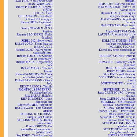
PLATTERS - You'll never never
bamahol
know [White Label]
RIMSHOTS - Do what you feel
Punchs PITTERSON - Reggae-
RITA MITSOUKO - Andy + Un
biguine
soir un chien
QUEEN - Flash
Roberta FLACK - Killing me
QUILAPAYUN - Tutti-frutti
softly (with his song)
R.B. and CO. - Calypso
Rod STEWART - Da ya think
Ramon PIPIN - La porte du
I'm sexy
jardin
Rod STEWART - Downtown
Randy NEWMAN - B.O.F.
train
Ragtime
Roger WATERS & Cindy
Raymond BOISSERIE - Perles
LAUPER - Another brick in the
de cristal
wall ²
REBEL MC - Better world
ROLLING STONES - E.P. (I
Richard LORD - Pleins feux sur
can't get no) Satisfaction
la RENAULT 9
ROLLING STONES -
Richard LORD - Rallye Monte-
Everybody needs somebody to
Carlo [dédicacé]
love
Richard LORD - The winning
ROLLING STONES - Paint It,
lion (it's time to go)
Black
Richard MARX - Keep coming
ROMANCE - Dance my way to
back
your heart
Richard MARX - Now and
Rose LAURENS - Africa
forever
ROXY MUSIC - Avalon
Richard SANDERSON - Check
RUN DMC - Walk this way
on the list [White Label]
SCORPIONS - Wind of change
Richard SANDERSON - She's a
(maxi)
lady
SCRITTI POLITTI - Lover to
RICKY AMIGOS - Téquila
fall
RIGHTEOUS BROTHERS -
SEPTEMBER - Cry for you
Unchained melody
Serge GAINSBOURG - Love on
Rika ZARAÏ - Hallelou
the beat
RITA MITSOUKO - Don't
Serge GAINSBOURG & Eddy
forget the nite
MITCHELL - Vieille canaille
Robert PALMER - Happiness
SHEILA - Spacer remix 98 ²
Rod STEWART - This old heart
SHONA - Elodie mon rêve
of mine
Sidney BECHET - Petite fleur /
ROLLING BIDOCHONS -
Dans les rues d'Antibes
Jumpin' Jack Flasque
Sinead O'CONNOR - Jump in
ROLLING STONES - Honky
the river [Test Pressing]
tonk women
SISTER SLEDGE - He's the
Ron GOODWIN - Ces
greatest dancer
merveilleux fous volants...
SISTERS OF MERCY - All
[White Label]
along the watchtower
Roy ROBY - Time for dancing
SISTERS OF MERCY -