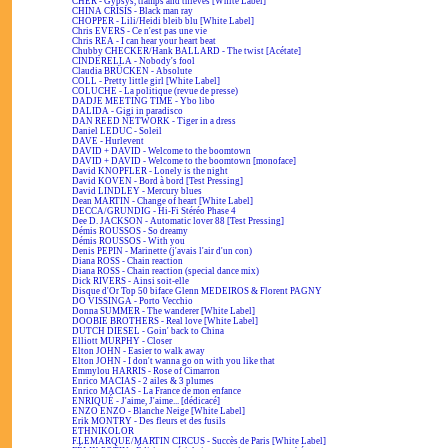
CHER - Gypsys, tramps and thieves [White Label]
CHINA CRISIS - Black man ray
CHOPPER - Lili/Heidi bleib blu [White Label]
Chris EVERS - Ce n'est pas une vie
Chris REA - I can hear your heart beat
Chubby CHECKER/Hank BALLARD - The twist [Acétate]
CINDERELLA - Nobody's fool
Claudia BRÜCKEN - Absolute
COLL - Pretty little girl [White Label]
COLUCHE - La politique (revue de presse)
DADJE MEETING TIME - Ybo libo
DALIDA - Gigi in paradisco
DAN REED NETWORK - Tiger in a dress
Daniel LEDUC - Soleil
DAVE - Hurlevent
DAVID + DAVID - Welcome to the boomtown
DAVID + DAVID - Welcome to the boomtown [monoface]
David KNOPFLER - Lonely is the night
David KOVEN - Bord à bord [Test Pressing]
David LINDLEY - Mercury blues
Dean MARTIN - Change of heart [White Label]
DECCA/GRUNDIG - Hi-Fi Stéréo Phase 4
Dee D. JACKSON - Automatic lover 88 [Test Pressing]
Démis ROUSSOS - So dreamy
Démis ROUSSOS - With you
Denis PEPIN - Marinette (j'avais l'air d'un con)
Diana ROSS - Chain reaction
Diana ROSS - Chain reaction (special dance mix)
Dick RIVERS - Ainsi soit-elle
Disque d'Or Top 50 biface Glenn MEDEIROS & Florent PAGNY
DO VISSINGA - Porto Vecchio
Donna SUMMER - The wanderer [White Label]
DOOBIE BROTHERS - Real love [White Label]
DUTCH DIESEL - Goin' back to China
Elliott MURPHY - Closer
Elton JOHN - Easier to walk away
Elton JOHN - I don't wanna go on with you like that
Emmylou HARRIS - Rose of Cimarron
Enrico MACIAS - 2 ailes & 3 plumes
Enrico MACIAS - La France de mon enfance
ENRIQUÉ - J'aime, J'aime... [dédicacé]
ENZO ENZO - Blanche Neige [White Label]
Erik MONTRY - Des fleurs et des fusils
ETHNIKOLOR
F.LEMARQUE/MARTIN CIRCUS - Succès de Paris [White Label]