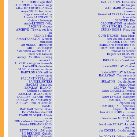
ALDEBERT - Carpe Diem
Fred BLONDIN - Elle allume
ALDEBERT - L'année du singe
des bougies
Alfred HITCHCOCK - 100ème
GALLIMARD - Poèmes en
Angie STONE feat. Snoop
chansons
Dogg - I wanna thank ya
Général ALCAZAR - Le rude et
Annette BANNEVILLE
le sensible
Quintet - Folksongs
GLOSTER - Kiss
Annie LENNOX - Why
GROUNDATION - A miracle
ARCHIVE - Get out
GUNS N'ROSES - Don't cry
ARCHIVE - The way you love
GUNS N'ROSES - Pretty tied
me
up
ARCHIVE:disc
GUNS N'ROSES - Since I don't
Aretha FRANKLIN - A rose is
have you (radio version)
still a rose
HADOUK TRIO - Now
Art MENGO - Magdeleine
HARIBO Pik Mix by Radio FG
ARTE - Les 4 saisons
Hubert-Félix THIÉFAINE - La
Association Valentin HAÜY -
tentation du bonheur
Fables de la Fontaine
Hugues de COURSON -
Audrey LAVERGNE - Facing
Sankanda
mirrors 2.0
INDOCHINE - Punishment
AUVIDIS - Religions du monde
park
Axelle RED - Je me fâche
Isabelle BOULAY - Tout un
BABEL - La vie est un cirque
jour
BABYLON ZOO - All the
Isabelle BOULAY & Johnny
money's gone
HALLYDAY - Tout au bout de
BALLANTINE'S Le rituel
nos peines
BANGER SISTERS
ISULATINE - Les plus beaux
BAOBAB - 3 mix dub
chants Corses
BARCLAY - ISLAND -
JAD WIO - Victor
Opération Libération
James CHANCE & Terminal
BARCLAY - ISLAND [bleu]
City - The fix is in
BARCLAY - ISLAND [crème]
James TAYLOR - Hourglass
BARCLAY - ISLAND [orange]
JAMIROQUAI - Black
BARCLAY - Tous les talents du
capricorn day
monde 2
JAMIROQUAI - High times,
BATOFAR cherche Tokyo -
singles 1992-2006
Paris 7-16 décembre 2001
Jean ROCHEFORT - Histoires
BAYARD MUSIQUE - Chants
de voyages
sacrés
Jean-Jacques MILTEAU - JJ
BBM - Where in the world (edit)
Milteau
Béatrice URIA-MONZON -
Jean-Louis MURAT - Le cri du
Carmen
papillon
BETTY BOOP - 1001 nuits
Joe COCKER - Let the healing
Bill DERAIME - Qui a bu
begin
Billy BRAGG - Mr love &
Joe COCKER - When a woman