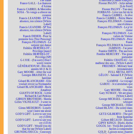
The flame
d'habitude [Claude François]
France GALL - La chanson
Florent PAGNY - Jolie môme
d'Azima
[Léo Ferré]
Francis CABREL & Mercedes
Florent PAGNY - Tue-moi
SOSA - Yo vengo a ofrecer mi
FORBANS - Lève ton ful de là
corazon
Francis CABREL - Je rêve
Francis LEANDRI - EP Ton
Francis CABREL - Petite Marie
absence, ton silence [White
François FELDMAN - Comme
Label]
une évidence
Francis LEANDRI - SP Ton
François FELDMAN - Le p'tit
absence, ton silence [White
cireur
Label]
François FELDMAN - Les
Franck DIDIER - Pour la
valses de Vienne
première fois [Test Pressing]
François FELDMAN - Petit
François FELDMAN - Le
Frank
serpent qui danse
François FELDMAN & Joniece
Frédéric BERTHELOT -
JAMISON - J'ai peur
Privilège [maxi]
Frankie SMITH - The auction
Frédéric BERTHELOT -
Freddie MERCURY - The great
Privilège [SP]
pretender
G-I JOE - (I'm sorry) Don't
Frédéric CHATEAU - Le
worry tonite
malheur des uns... [White Label]
GÉNÉRATION 60 - Hits des
FREEMEN - Military beat
années 60 (1 & 2)
(strumentale)
Gary MOORE - After the war
FULL METAL HITS
Georges BRASSENS - Le
GÉLOU - Salomé E.P. [White
fantôme
Label]
Gérard BLANCHARD - Elle
GAMINE - Le voyage
voulait revoir sa Normandie
GAROU - Je n'attendais que
Gérard BLANCHARD - Rock
vous
Amadour
Gary MOORE - One day
GIANTS OF ROCK - Little
Gary NUMAN - We are glass
Richard & Carl Perkins
[White Label]
GIBSON BROTHERS - Sheela
George MICHAEL - Careless
Gilles VIGNEAULT - I went to
whisper
the market
George MICHAEL - Older
Glenn MEDEIROS - Lonely
Gérard BLANC - Du soleil dans
won't leave me alone
la nuit
GOD'S GIFT - Love to see you
GETZ/GILBERTO - The girl
cry (1304)
from Ipanema
GOD'S GIFT - Love to see you
Gilbert BÉCAUD - Désirée
cry (1314)
GIPSY KINGS - Djobi, djoba
GOD'S GIFT - Would you do
GOGOL 1er - Voilà des paroles
that for me [White Label]
faciles à comprendre
GRUNDIG/DECCA - Concours
GOLD - Laissez-nous chanter