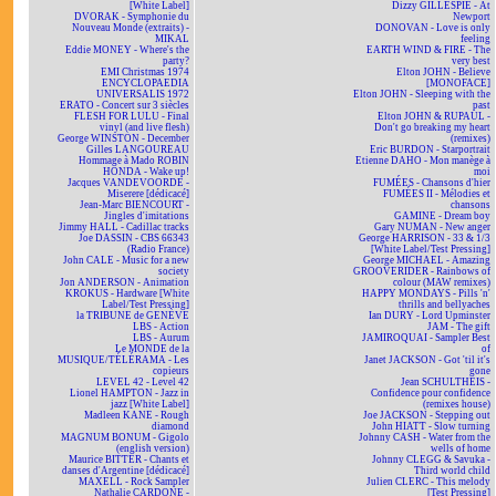
[White Label]
Dizzy GILLESPIE - At
DVORAK - Symphonie du
Newport
Nouveau Monde (extraits) -
DONOVAN - Love is only
MIKAL
feeling
Eddie MONEY - Where's the
EARTH WIND & FIRE - The
party?
very best
EMI Christmas 1974
Elton JOHN - Believe
ENCYCLOPAEDIA
[MONOFACE]
UNIVERSALIS 1972
Elton JOHN - Sleeping with the
ERATO - Concert sur 3 siècles
past
FLESH FOR LULU - Final
Elton JOHN & RUPAUL -
vinyl (and live flesh)
Don't go breaking my heart
George WINSTON - December
(remixes)
Gilles LANGOUREAU
Eric BURDON - Starportrait
Hommage à Mado ROBIN
Etienne DAHO - Mon manège à
HONDA - Wake up!
moi
Jacques VANDEVOORDE -
FUMÉES - Chansons d'hier
Miserere [dédicacé]
FUMÉES II - Mélodies et
Jean-Marc BIENCOURT -
chansons
Jingles d'imitations
GAMINE - Dream boy
Jimmy HALL - Cadillac tracks
Gary NUMAN - New anger
Joe DASSIN - CBS 66343
George HARRISON - 33 & 1/3
(Radio France)
[White Label/Test Pressing]
John CALE - Music for a new
George MICHAEL - Amazing
society
GROOVERIDER - Rainbows of
Jon ANDERSON - Animation
colour (MAW remixes)
KROKUS - Hardware [White
HAPPY MONDAYS - Pills 'n'
Label/Test Pressing]
thrills and bellyaches
la TRIBUNE de GENÈVE
Ian DURY - Lord Upminster
LBS - Action
JAM - The gift
LBS - Aurum
JAMIROQUAI - Sampler Best
Le MONDE de la
of
MUSIQUE/TÉLÉRAMA - Les
Janet JACKSON - Got 'til it's
copieurs
gone
LEVEL 42 - Level 42
Jean SCHULTHEIS -
Lionel HAMPTON - Jazz in
Confidence pour confidence
jazz [White Label]
(remixes house)
Madleen KANE - Rough
Joe JACKSON - Stepping out
diamond
John HIATT - Slow turning
MAGNUM BONUM - Gigolo
Johnny CASH - Water from the
(english version)
wells of home
Maurice BITTER - Chants et
Johnny CLEGG & Savuka -
danses d'Argentine [dédicacé]
Third world child
MAXELL - Rock Sampler
Julien CLERC - This melody
Nathalie CARDONE -
[Test Pressing]