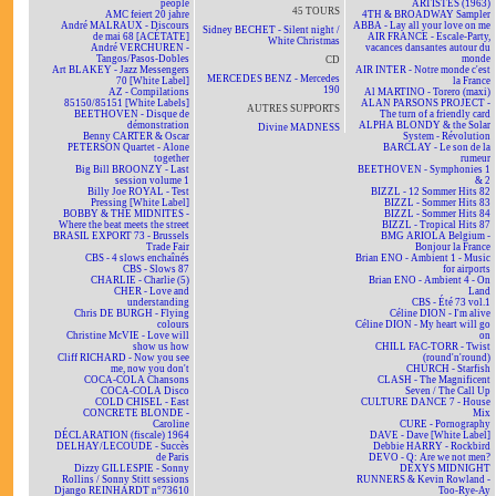
people
ARTISTES (1963)
45 TOURS
AMC feiert 20 jahre
4TH & BROADWAY Sampler
André MALRAUX - Discours
ABBA - Lay all your love on me
Sidney BECHET - Silent night /
de mai 68 [ACÉTATE]
AIR FRANCE - Escale-Party,
White Christmas
André VERCHUREN -
vacances dansantes autour du
Tangos/Pasos-Dobles
monde
CD
Art BLAKEY - Jazz Messengers
AIR INTER - Notre monde c'est
MERCEDES BENZ - Mercedes
70 [White Label]
la France
190
AZ - Compilations
Al MARTINO - Torero (maxi)
85150/85151 [White Labels]
ALAN PARSONS PROJECT -
AUTRES SUPPORTS
BEETHOVEN - Disque de
The turn of a friendly card
démonstration
ALPHA BLONDY & the Solar
Divine MADNESS
Benny CARTER & Oscar
System - Révolution
PETERSON Quartet - Alone
BARCLAY - Le son de la
together
rumeur
Big Bill BROONZY - Last
BEETHOVEN - Symphonies 1
session volume 1
& 2
Billy Joe ROYAL - Test
BIZZL - 12 Sommer Hits 82
Pressing [White Label]
BIZZL - Sommer Hits 83
BOBBY & THE MIDNITES -
BIZZL - Sommer Hits 84
Where the beat meets the street
BIZZL - Tropical Hits 87
BRASIL EXPORT 73 - Brussels
BMG ARIOLA Belgium -
Trade Fair
Bonjour la France
CBS - 4 slows enchaînés
Brian ENO - Ambient 1 - Music
CBS - Slows 87
for airports
CHARLIE - Charlie (5)
Brian ENO - Ambient 4 - On
CHER - Love and
Land
understanding
CBS - Été 73 vol.1
Chris DE BURGH - Flying
Céline DION - I'm alive
colours
Céline DION - My heart will go
Christine McVIE - Love will
on
show us how
CHILL FAC-TORR - Twist
Cliff RICHARD - Now you see
(round'n'round)
me, now you don't
CHURCH - Starfish
COCA-COLA Chansons
CLASH - The Magnificent
COCA-COLA Disco
Seven / The Call Up
COLD CHISEL - East
CULTURE DANCE 7 - House
CONCRETE BLONDE -
Mix
Caroline
CURE - Pornography
DÉCLARATION (fiscale) 1964
DAVE - Dave [White Label]
DELHAY/LECOUDE - Succès
Debbie HARRY - Rockbird
de Paris
DEVO - Q: Are we not men?
Dizzy GILLESPIE - Sonny
DEXYS MIDNIGHT
Rollins / Sonny Stitt sessions
RUNNERS & Kevin Rowland -
Django REINHARDT n°73610
Too-Rye-Ay