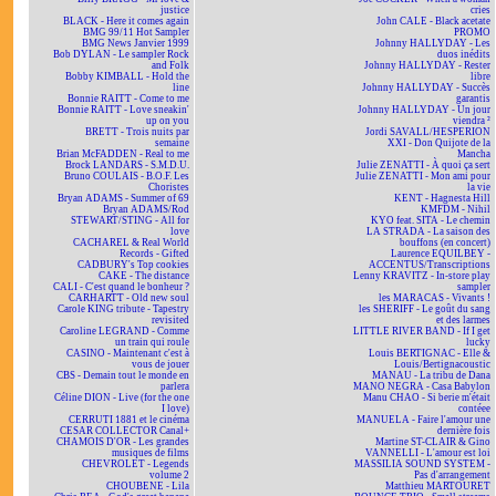
justice
cries
BLACK - Here it comes again
John CALE - Black acetate
BMG 99/11 Hot Sampler
PROMO
BMG News Janvier 1999
Johnny HALLYDAY - Les
Bob DYLAN - Le sampler Rock
duos inédits
and Folk
Johnny HALLYDAY - Rester
Bobby KIMBALL - Hold the
libre
line
Johnny HALLYDAY - Succès
Bonnie RAITT - Come to me
garantis
Bonnie RAITT - Love sneakin'
Johnny HALLYDAY - Un jour
up on you
viendra ²
BRETT - Trois nuits par
Jordi SAVALL/HESPERION
semaine
XXI - Don Quijote de la
Brian McFADDEN - Real to me
Mancha
Brock LANDARS - S.M.D.U.
Julie ZENATTI - À quoi ça sert
Bruno COULAIS - B.O.F. Les
Julie ZENATTI - Mon ami pour
Choristes
la vie
Bryan ADAMS - Summer of 69
KENT - Hagnesta Hill
Bryan ADAMS/Rod
KMFDM - Nihil
STEWART/STING - All for
KYO feat. SITA - Le chemin
love
LA STRADA - La saison des
CACHAREL & Real World
bouffons (en concert)
Records - Gifted
Laurence EQUILBEY -
CADBURY's Top cookies
ACCENTUS/Transcriptions
CAKE - The distance
Lenny KRAVITZ - In-store play
CALI - C'est quand le bonheur ?
sampler
CARHARTT - Old new soul
les MARACAS - Vivants !
Carole KING tribute - Tapestry
les SHERIFF - Le goût du sang
revisited
et des larmes
Caroline LEGRAND - Comme
LITTLE RIVER BAND - If I get
un train qui roule
lucky
CASINO - Maintenant c'est à
Louis BERTIGNAC - Elle &
vous de jouer
Louis/Bertignacoustic
CBS - Demain tout le monde en
MANAU - La tribu de Dana
parlera
MANO NEGRA - Casa Babylon
Céline DION - Live (for the one
Manu CHAO - Si berie m'était
I love)
contéee
CERRUTI 1881 et le cinéma
MANUELA - Faire l'amour une
CESAR COLLECTOR Canal+
dernière fois
CHAMOIS D'OR - Les grandes
Martine ST-CLAIR & Gino
musiques de films
VANNELLI - L'amour est loi
CHEVROLET - Legends
MASSILIA SOUND SYSTEM -
volume 2
Pas d'arrangement
CHOUBENE - Lila
Matthieu MARTOURET