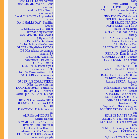
Daniel LEVI - Le cœur ouvert
home
Daniel ZIMMERMANN - Bone
Peter GABRIEL - Up
machine
PINK FLOYD - High hopes
David BRIOT - Phonik
PINK FLOYD - Selected tracks
mouvement
from SHINE ON
David CHARVET - Apprendre à
PINK FLOYD - Take it back
aimer
POLICE - Selections from
David HALLYDAY - Satellite
MESSAGE IN A BOX
(2005)
POP & CORN - La Fête de
David LEE ROTH - Night
toutes les Musiques
life/She's my machine
POPPYS - Non, non, rien n'a
David McNEIL - Hollywood
changé
(Olympia 97)
POULAIN vous offre les plus
DE PALMAS - De Palmas
beaux chants de Noël
DE PALMAS - Elle s'ennuie
PUTUMAYO - Mali
DECCA - Highlights 1997-98
RASPIGAOUS - Mois d'août
DECCA release programme
(sers le jaune)
autumn 89
RENAUD - Dans la jungle
DELABEL Actualités
Rickie LEE JONES - Dat dere
novembre 95 janvier 96
ROBBER BANK - It's a family
DELABEL été 99
affair
DEMON - Music that you
ROBINEAU - On
wanna hear + EPK
Rock & Folk WOODSTOCK
DETAILS - Music matters vol. 8
sampler
DISCO PARTY - La fièvre du
Rodolphe BURGER & Olivier
disco
CADIOT - Hôtel Robinson
DJ LBR - LE CORRUPTEUR
Romane SERDA - Romane
DNA - La serenissima
Serda
DOCK DES SUDS - Solidaires
Scène française version rock
DOLIVEUX - Doliveux
SCORPIONS - Woman
Dominique DALCAN - L'air de
SHAOLIN - Ici on en veut
rien
SO FRENCHY SO CHIC 2
DOMINO nouveautés 98/99
SONY CLASSICAL new
DRAGONBALL Z + SAILOR
directions 1999
MOON
Sophie ZELMANI - So good
E-MOTION - This is how we
SOUNDGARDEN - Black hole
are
sun
éd. Philippe PICQUIER -
SOUS LE MANTEAU feat.
Contes chinois
ZAMBLA - J'suis pas rassuré
Eddy MITCHELL/NEVILLE
STATUS QUO - Can't give you
Brothers - Tell it like it is
more
EDEL Collection 96 acte 1
STING - She's too good for me
Edouard LALO - Namouna
Sufjan STEVENS - The
ELECTRO DELUXE - Sound
avalanche
for eclectic people
Sylvie VARTAN & Johnny