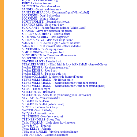
Roy ROBY - Time for dancing
RUDY La Scala - Woman
SALT'N'PEPA - You showed me
SANDRA - Secret land (remixes)
SANTA ESMERALDA - C'est magnifique [White Label]
SCORPIONS - Don't believe her
SCORPIONS - Wind of change
SCRITTI POLITTI - Boom there she was
SENATOR KING - Rock your baby
SG GIGANTE - Fumar é matar saudades [White Label]
SHAMEN - Move any mountain Progen 91
SHIRLEY & COMPANY - I like to dance
SHOPPING AT ORLY - Hors commerce
SHUKY & AVIVA - Mais bien sûr je t'aime
Sidney BECHET - Silent night / White Christmas
Sidney BECHET et son orchestre - Black and blue
SILVER SOUNDS - Sleeping slow
SIMPLE MINDS - This is your land
SONY MUSIC & les Chérubins - Bonne année
SOUVENIRS SOUVENIRS
STAYING ALIVE - Extraits b.o.f.
STEALERS WHEEL - Blind faith & Rick WAKEMAN - Anne of Cleves
Stephan EICHER - Pas d'ami (comme toi)
Stephan EICHER - Rien à voir
Stephan EICHER - Tu ne me dois rien
Stéphane COLLARO - L'histoire de France (Flodor)
STEVE MILLER BAND - Fly like an eagle
STEVE MILLER BAND - I want to make the world turn around
STEVE MILLER BAND - I want to make the world turn around (maxi)
STING - The soul cages
STREET BOYS - Red moon
STREET BOYS - Some folks (come bring your love to me)
STYLISTICS - You are beautiful
SUGARCUBES - Deus
SUGARCUBES - Hit [White Label]
SUNSHINE - Come back baby
SWITCH - Switch it baby
SYLVIA - Automatic lover
TÉLÉPHONE - New York avec toi
TÉTINES NOIRES - Streap Teac
Tanita TIKARAM - Little sister leaving town
Tanya St VAL - Tropical
Teresa KELLY - Johnnie
TINA pour RIPOLIN - Vive le grand ripolinage
TINTIN HEBDO - La chasse aux bruits