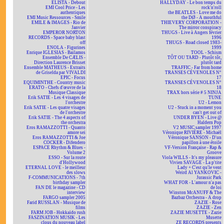
ELISTA - Debout
HALLYDAY - Le bon temps du
EMI Cool Price - Les
rock'n'roll
authentiques
the BEATLES - Love me do
EMI Music Ressources - Smile
the DØ - A mouthful
EMILE & IMAGES - Rio de
THIEVERY CORPORATION -
Janvier
The mirror conspiracy
EMPEROR NORTON
THUGS - Live à Angers février
RECORDS - Space baby blast
1996
off
THUGS - Road closed 1983-
ENOLA - Figurines
1999
Enrique IGLESIAS - Bailamos
TOOL - Schism
Ensemble De CÆLIS -
TÔT OU TARD - Plutôt tôt,
Direction Laurence Brisset
plutôt tard
Ensemble MATHEUS - Extraits
TRAFFIC - Far from home
de Griselda par VIVALDI
TRANSES CÉVENOLES N°
EPIC - Focus
17
EQUIMINTHE - Country music
TRANSES CÉVENOLES N°
ERATO - Chefs d'œuvre de la
18
Musique Classique
TRAX hors série # 5 NINJA
Erik SATIE - Les 4 visages de
TUNE
l'orchestre
U2 - Lemon
Erik SATIE - Les quatre visages
U2 - Stuck in a moment you
de l'orchestre
can't get out of
Erik SATIE - The 4 aspects of
UNDER BYEN - Live @
the orchestra
Haldern Pop
Eros RAMAZZOTTI - Quanto
V2 MUSIC sampler 1997
amore sei
Véronique RIVIÈRE - Michaël
Eros RAMAZZOTTI & Joe
Véronique SANSON - D'un
COCKER - Difendero
papillon à une étoile
ESPACE Rhythm & Blues -
VF-Version Française - Rap &
Volume 2
Groove
ESSO - Sur la route
Viola WILLS - It's my pleasure
d'Hollywood
Vivien SAVAGE - La p'tite
ETERNAL LOVE - le meilleur
Lady + C'est qu'le vent
des slows
Weird Al YANKOVIC -
F-COMMUNICATIONS - 7th
Jurassic Park
birthday sampler
WHAT FOR - L'amour n'a pas
FAN DE le magazine - CD
de loi
interview
Winston McANUFF & The
FARGO sampler 2005
Bazbaz Orchestra - A drop
Farid RUSSLAN - Musique de
ZAZIE - Rose
films
ZAZIE - Zen
FARM JOB - Hokkaïdo rush
ZAZIE MUSETTE - Zazie
FASZINATION MUSIK - Les
Musette
clous du nouveau label
ZE RECORDS presents