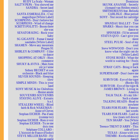
RUDY La Scala - Woman
Dominion
SALT'N'PEPA - You showed me
SKUNK ANANSIE - Secretly
SANDRA - Secret land
(Armand van Helden remix)
(remixes)
SMITHEREENS feat. Belinda
SANTA ESMERALDA - C'est
CARLISLE - Blue period
magnifique [White Label]
SONY - Test record for cartridge
SCORPIONS - Don't believe her
file
SCORPIONS - Wind of change
SPANDAU BALLET - True
SCRITTI POLITTI - Boom there
SPARKS - Music that you can
she was
dance to
SENATOR KING - Rock your
SPINNERS - I'll be around
baby
STATUS QUO - Can't give you
SG GIGANTE - Fumar é matar
more
saudades [White Label]
STEEL PULSE - Soul of my
SHAMEN - Move any mountain
soul
Progen 91
Steve WINWOOD - Don't you
SHIRLEY & COMPANY - I like
know what the night can do
to dance
[White Label]
SHOPPING AT ORLY - Hors
STONE ROSES - What the
commerce
world is waiting for / Fools
SHUKY & AVIVA - Mais bien
gold
sûr je t'aime
STRAY CATS - Bring it back
Sidney BECHET et son
again
orchestre - Black and blue
SUPERTRAMP - Don't leave me
SILVER SOUNDS - Sleeping
now
slow
SURVIVOR - Eye of the tiger
SIMPLE MINDS - This is your
(Rocky III)
land
SURVIVOR - Eye of the tiger &
SONY MUSIC & les Chérubins
JAMES BROWN - Living in
- Bonne année
America
SOUVENIRS SOUVENIRS
TALK TALK - It's my life /
STAYING ALIVE - Extraits
Such a shame
b.o.f.
TALKING HEADS - Road to
STEALERS WHEEL - Blind
nowhere
faith & Rick WAKEMAN -
TEARS FOR FEARS - Famous
Anne of Cleves
last words
Stephan EICHER - Pas d'ami
TEARS FOR FEARS - Laid so
(comme toi)
low (tears roll down)
Stephan EICHER - Rien à voir
TEN SHARP - You [White
Stephan EICHER - Tu ne me
Label]
dois rien
Terence TRENT D'ARBY - This
Stéphane COLLARO -
side of love
L'histoire de France (Flodor)
TEXAS - Alone with you
STEVE MILLER BAND - Fly
THEMBI - Kwela mfana (cé
like an eagle
dansé)