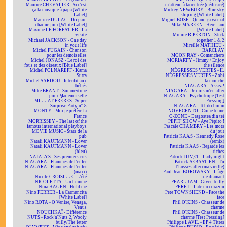
Maurice CHEVALIER - Si c'est
m'attend à la rentrée (dédicacé)
ça la musique à papa [White
Mickey NEWBURY - Blue sky
Label]
shining [White Label]
Maurice DULAC - Du pain
Miguel BOSÉ - Quand ça va mal
chaque jour [White Label]
Mike MAREEN - Here I am
Maxime LE FORESTIER - La
[White Label]
visite
Minnie RIPERTON - Stick
Michael JACKSON - One day
together 1 & 2
in your life
Mireille MATHIEU -
Michel FUGAIN - Chanson
BARCLAY
pour les demoiselles
MOON RAY - Comanchero
Michel JONASZ - Le roi des
MORIARTY - Jimmy / Enjoy
fous et des oiseaux [Blue Label]
the silence
Michel POLNAREFF - Kama
NÉGRESSES VERTES - IL
Sutra
NÉGRESSES VERTES - Zobi
Michel SARDOU - Interdit aux
la mouche
bébés
NIAGARA - Assez !
Mike BRANT - Summertime
NIAGARA - Je dois m'en aller
pour Mademoiselle
NIAGARA - Psychotrope [Test
MILLIAT FRÈRES - Super
Pressing]
Surprise Party n° 8
NIAGARA - Tchiki boum
MONTY - Moi je préfère la
NOVECENTO - Come to me
France
O-ZONE - Dragostea din teï
MORRISSEY - The last of the
PÉPIT' SHOW - Aye Pépito !
famous international playboys
Pascale CHAMBRY - Les mots
MOVIE MUSIC - Stars de la
du jour
pub
Patricia KAAS - Kennedy Rose
Natali KAUFMANN - Lover
(remix)
Natali KAUFMANN - Lover
Patricia KAAS - Regarde les
(bleu)
riches
NATALYS - Ses premiers cris
Patrick JUVET - Lady night
NIAGARA - Flammes de l'enfer
Patrick SÉBASTIEN - Tu
NIAGARA - Flammes de l'enfer
t'laisses aller (ma vieille)
(maxi)
Paul-Jean BOROWSKY - L'âge
Nicole CROISILLE - L'été
de diamant
NICOLETTA - Un homme
PEARL JAM - Given to fly
Nina HAGEN - Hold me
PERET - Late mi corazon
Nino FERRER - La Carmencita
Pete TOWNSHEND - Face the
[White Label]
face
Nino ROTA - O Venise, Venaga,
Phil O'KINS - Chasseur de
Venus
charme
NOUCHKAÏ - Différence
Phil O'KINS - Chasseur de
NUTS - Rock'n'Nuts 2, Wooly
charme [Test Pressing]
bully/The letter
Philippe LAVIL - EP 4 Titres