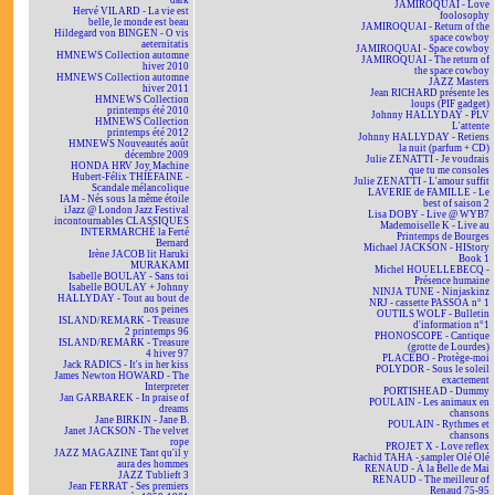
dark
JAMIROQUAI - Love
Hervé VILARD - La vie est
foolosophy
belle, le monde est beau
JAMIROQUAI - Return of the
Hildegard von BINGEN - O vis
space cowboy
aeternitatis
JAMIROQUAI - Space cowboy
HMNEWS Collection automne
JAMIROQUAI - The return of
hiver 2010
the space cowboy
HMNEWS Collection automne
JAZZ Masters
hiver 2011
Jean RICHARD présente les
HMNEWS Collection
loups (PIF gadget)
printemps été 2010
Johnny HALLYDAY - PLV
HMNEWS Collection
L'attente
printemps été 2012
Johnny HALLYDAY - Retiens
HMNEWS Nouveautés août
la nuit (parfum + CD)
décembre 2009
Julie ZENATTI - Je voudrais
HONDA HRV Joy Machine
que tu me consoles
Hubert-Félix THIÉFAINE -
Julie ZENATTI - L'amour suffit
Scandale mélancolique
LAVERIE de FAMILLE - Le
IAM - Nés sous la même étoile
best of saison 2
iJazz @ London Jazz Festival
Lisa DOBY - Live @ WYB7
incontournables CLASSIQUES
Mademoiselle K - Live au
INTERMARCHÉ la Ferté
Printemps de Bourges
Bernard
Michael JACKSON - HIStory
Irène JACOB lit Haruki
Book 1
MURAKAMI
Michel HOUELLEBECQ -
Isabelle BOULAY - Sans toi
Présence humaine
Isabelle BOULAY + Johnny
NINJA TUNE - Ninjaskinz
HALLYDAY - Tout au bout de
NRJ - cassette PASSOA n° 1
nos peines
OUTILS WOLF - Bulletin
ISLAND/REMARK - Treasure
d'information n°1
2 printemps 96
PHONOSCOPE - Cantique
ISLAND/REMARK - Treasure
(grotte de Lourdes)
4 hiver 97
PLACEBO - Protège-moi
Jack RADICS - It's in her kiss
POLYDOR - Sous le soleil
James Newton HOWARD - The
exactement
Interpreter
PORTISHEAD - Dummy
Jan GARBAREK - In praise of
POULAIN - Les animaux en
dreams
chansons
Jane BIRKIN - Jane B.
POULAIN - Rythmes et
Janet JACKSON - The velvet
chansons
rope
PROJET X - Love reflex
JAZZ MAGAZINE Tant qu'il y
Rachid TAHA - sampler Olé Olé
aura des hommes
RENAUD - À la Belle de Mai
JAZZ Tublieft 3
RENAUD - The meilleur of
Jean FERRAT - Ses premiers
Renaud 75-95