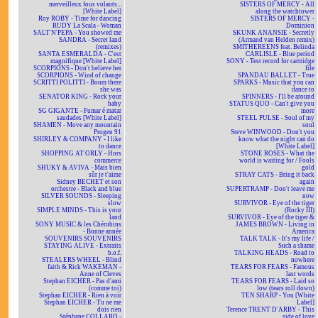
merveilleux fous volants...
SISTERS OF MERCY - All
[White Label]
along the watchtower
Roy ROBY - Time for dancing
SISTERS OF MERCY -
RUDY La Scala - Woman
Dominion
SALT'N'PEPA - You showed me
SKUNK ANANSIE - Secretly
SANDRA - Secret land
(Armand van Helden remix)
(remixes)
SMITHEREENS feat. Belinda
SANTA ESMERALDA - C'est
CARLISLE - Blue period
magnifique [White Label]
SONY - Test record for cartridge
SCORPIONS - Don't believe her
file
SCORPIONS - Wind of change
SPANDAU BALLET - True
SCRITTI POLITTI - Boom there
SPARKS - Music that you can
she was
dance to
SENATOR KING - Rock your
SPINNERS - I'll be around
baby
STATUS QUO - Can't give you
SG GIGANTE - Fumar é matar
more
saudades [White Label]
STEEL PULSE - Soul of my
SHAMEN - Move any mountain
soul
Progen 91
Steve WINWOOD - Don't you
SHIRLEY & COMPANY - I like
know what the night can do
to dance
[White Label]
SHOPPING AT ORLY - Hors
STONE ROSES - What the
commerce
world is waiting for / Fools
SHUKY & AVIVA - Mais bien
gold
sûr je t'aime
STRAY CATS - Bring it back
Sidney BECHET et son
again
orchestre - Black and blue
SUPERTRAMP - Don't leave me
SILVER SOUNDS - Sleeping
now
slow
SURVIVOR - Eye of the tiger
SIMPLE MINDS - This is your
(Rocky III)
land
SURVIVOR - Eye of the tiger &
SONY MUSIC & les Chérubins
JAMES BROWN - Living in
- Bonne année
America
SOUVENIRS SOUVENIRS
TALK TALK - It's my life /
STAYING ALIVE - Extraits
Such a shame
b.o.f.
TALKING HEADS - Road to
STEALERS WHEEL - Blind
nowhere
faith & Rick WAKEMAN -
TEARS FOR FEARS - Famous
Anne of Cleves
last words
Stephan EICHER - Pas d'ami
TEARS FOR FEARS - Laid so
(comme toi)
low (tears roll down)
Stephan EICHER - Rien à voir
TEN SHARP - You [White
Stephan EICHER - Tu ne me
Label]
dois rien
Terence TRENT D'ARBY - This
Stéphane COLLARO -
side of love