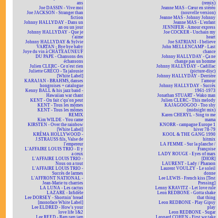
ans
(remix)
Joe DASSIN - Vive moi
Jeanne MAS - Cœur en stéréo
Joe JACKSON - Stranger than
(nouvelle version)
fiction
Jeanne MAS - Johnny Johnny
Johnny HALLYDAY - Dans un
Jeanne MAS - L'enfant
an ou un jour
JENNIFER - Amour express
Johnny HALLYDAY - Que je
Joe COCKER - Unchain my
t'aime
heart
Johnny HALLYDAY & Sylvie
Joe SATRIANI - I believe
VARTAN - Bye bye baby
John MELLENCAMP - Last
Joye du vin à CHÂTEAUNEUF
chance
DU PAPE - Chansons des
Johnny HALLYDAY - Ça ne
échansons
change pas un homme
Julien CLERC - Ce n'est rien
Johnny HALLYDAY - Cadillac
Juliette GRÉCO - Ta jalousie
(picture-disc)
[White Label]
Johnny HALLYDAY - Derrière
KARAJAN - BRAHMS, danses
l'amour
hongroises + catalogue
Johnny HALLYDAY - Succès
Kenny BALL & his jazz band -
1961-1973
Hawaiian war chant
Jonathan STUART - Wako man
KENT - On fait c'qu'on peut
Julien CLERC - This melody
KENT - Tous les mômes
KAJAGOOGOO - Too shy
KENT - Tous les mômes
(midnight mix)
REMIX
Karen CHERYL - Sing to me
Kim WILDE - You came
mama
KIRSTEN - Over the rainbow
KNORR - campagne Europe 1
[White Label]
hiver 78-79
KRÉMA HOLLYWOOD -
KOOL & THE GANG 1990
J.STRAUSS fils, Valse de
hitmix
l'empereur
LA FEMME - Sur la planche /
L'AFFAIRE LOUIS TRIO - Il y
Françoise
a ceux
LADY ROUGE - Eyes of mars
L'AFFAIRE LOUIS TRIO -
[DIOR]
Nous on a tout
LAURENT - Lady / Pharaon
L'AFFAIRE LOUIS TRIO -
Laurent VOULZY - Le soleil
Succès de larmes
donne
L'AFFRONT NATIONAL -
Lee LEWIS - French kiss [Test
Jean-Marie tu charries
Pressing]
LA LUNA - Les cactus
Lenny KRAVITZ - Let love rule
LAZARE - Infidèle
Leon REDBONE - Gotta shake
Lee DORSEY - Shortnin' bread
that thing
[monoface White Label]
Leon REDBONE - Play Gipsy
Lee ELDRED - How's your
play
love life 1&2
Leon REDBONE - Sugar
Lee REED - Ram ram jam
Leonard COHEN - First we take