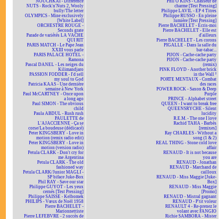
NOUCHKAÏ - Différence
Phil O'KINS - Chasseur de
NUTS - Rock'n'Nuts 2, Wooly
charme [Test Pressing]
bully/The letter
Philippe LAVIL - EP 4 Titres
OLYMPICS - Mine exclusively
Philippe RUSSO - En pleine
[White Label]
lumière [Test Pressing]
ORCHESTRE ROUGE -
Pierre BACHELET - Écris-moi
Seconds grate
Pierre BACHELET - Elle est
Parade de variétés LA VACHE
d'ailleurs
QUI RIT
Pierre BACHELET - Les corons
PARIS MATCH - Le Pape Jean
PIGALLE - Dans la salle du
XXIII vous parle
bar-tabac...
PARIS PALACE HOTEL -
PIJON - Cache-cache party
Ramona
PIJON - Cache-cache party
Pascal DANEL - Les neiges du
(remix)
Kilimandjaro
PINK FLOYD - Another brick
PASSION FODDER - I'd sell
in the Wall ²
my soul to God
PORTE MENTAUX - Combat
Patricia KAAS - Une dernière
des races
semaine à New York
POWER ROCK - Saxon & Deep
Paul McCARTNEY - Once upon
Purple
a long ago
PRINCE - Alphabet street
Paul SIMON - The obvious
QUEEN - I want to break free
child
QUEENSRYCHE - Silent
Paula ABDUL - Rush rush
lucidity
PAULETTE de
R.E.M. - The one I love
L'AJACCIENNE - Ça se
Rachid TAHA - Barbès
corse/La boudeuse (dédicacé)
[remixes]
Peter KINGSBERY - Love in
Ray CHARLES - Without a
motion (remix radio edit)
song (1 & 2)
Peter KINGSBERY - Love in
REAL THING - Stone cold love
motion (version radio)
affair
Petula CLARK - Don't cry for
RENAUD - It is not because
me Argentina
you are
Petula CLARK - The old
RENAUD - Jonathan
fashioned way
RENAUD - Marchand de
Petula CLARK/Junior MAGLI -
cailloux
SP biface Juke-Box
RENAUD - Miss Maggie [Juke-
Phil RAY - Save our star
Box]
Philippe GUYOT - Les yeux
RENAUD - Miss Maggie
cernés [Test Pressing]
[Promo]
Philippe SAISSE - Kelbomek
RENAUD - Mistral gagnant
PHILIPS - Vœux de Noël 1958
RENAUD - P'tit voleur
Pierre BACHELET -
RENAULT 4 - Re-prenez le
Marionnettiste
volant avec FANGIO
Pierre LEFEBVRE - 2 succès de
Richie SAMBORA - Mister