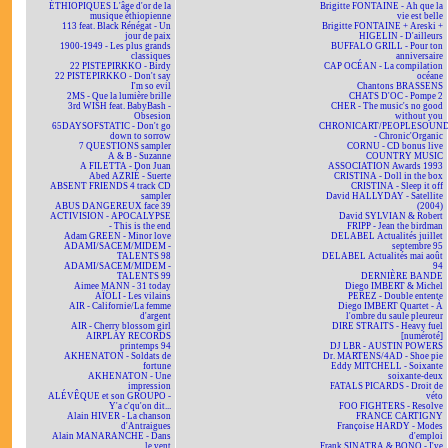
ÉTHIOPIQUES L'âge d'or de la
Brigitte FONTAINE - Ah que la
musique éthiopienne
vie est belle
113 feat. Black Rénégat - Un
Brigitte FONTAINE + Areski +
jour de paix
HIGELIN - D'ailleurs
1900-1949 - Les plus grands
BUFFALO GRILL - Pour ton
classiques
anniversaire
22 PISTEPIRKKO - Birdy
CAP OCÉAN - La compilation
22 PISTEPIRKKO - Don't say
océane
I'm so evil
Chantons BRASSENS
2MS - Que la lumière brille
CHATS D'OC - Pompe 2
3rd WISH feat. BabyBash -
CHER - The music's no good
Obsesion
without you
65DAYSOFSTATIC - Don't go
CHRONICART/PEOPLESOUN
down to sorrow
- Chronic'Organic
7 QUESTIONS sampler
CORNU - CD bonus live
A & B - Suzanne
COUNTRY MUSIC
A FILETTA - Don Juan
ASSOCIATION Awards 1993
Abed AZRIÉ - Suerte
CRISTINA - Doll in the box
ABSENT FRIENDS 4 track CD
CRISTINA - Sleep it off
sampler
David HALLYDAY - Satellite
ABUS DANGEREUX face 39
(2004)
ACTIVISION - APOCALYPSE
David SYLVIAN & Robert
- This is the end
FRIPP - Jean the birdman
Adam GREEN - Minor love
DELABEL Actualités juillet
ADAMI/SACEM/MIDEM -
septembre 95
TALENTS 98
DELABEL Actualités mai août
ADAMI/SACEM/MIDEM -
94
TALENTS 99
DERNIÈRE BANDE
Aimee MANN - 31 today
Diego IMBERT & Michel
AÏOLI - Les vilains
PEREZ - Double entente
AIR - Californie/La femme
Diego IMBERT Quartet - À
d'argent
l'ombre du saule pleureur
AIR - Cherry blossom girl
DIRE STRAITS - Heavy fuel
AIRPLAY RECORDS
[numéroté]
printemps 94
DJ LBR - AUSTIN POWERS
AKHENATON - Soldats de
Dr. MARTENS/4AD - Shoe pie
fortune
Eddy MITCHELL - Soixante
AKHENATON - Une
soixante-deux
impression
FATALS PICARDS - Droit de
ALÉVÊQUE et son GROUPO -
véto
Y'a c'qu'on dit...
FOO FIGHTERS - Resolve
Alain HIVER - La chanson
FRANCE CARTIGNY
d'Antraigues
Françoise HARDY - Modes
Alain MANARANCHE - Dans
d'emploi
le vent
Frank SINATRA & BONO - I've