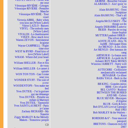
VELVET GLOVE - Sweet was
AKIRISE - Brouiller l'écoute
my rose
ALABAMA 3 - Ain't goin' to
Véronique RIVIÈRE - Georges
Goa
Véronique RIVIÈRE - Première
Alain BASHUNG - Osez
Manche
Joséphine
Véronique RIVIÈRE - Tout
Alain BASHUNG - That's all
court
right
Victoria ABRIL - Baby when
Angela McCLUSKEY - The
you kiss me [White Label]
things we do
Viktor LAZLO - Baisers
Angelo DEBARRE/Ludovic
VINYL - The nobody men
BEIER - Paroles de swing
[White Label]
Anne-Sophie
VIVALDI - Le chardonneret
MUTTER/Lambert ORKIS -
VIXEN - How much love
The silver album
Warren ZEVON - Sentimental
AOSTE 20 ANS - Hits 76
hygiene
AqME - Dévisager Dieu
Wayne CAMPBELL - Night
Art MENGO - À tes côtés
time rose
Art MENGO - Des bateaux de
WEST & BYRD - Final kiss of
sang
love [White Label]
ARTHUR H - Le baron noir
WHAM - Where did your heart
ARTHUR H - Le goût du H
go
Ashanti ROY Pablo MOSES
William SHELLER - Fier et fou
Winston JARRETT - Natty will
de vous
fly again
William SHELLER - Le carnet à
AUTECHRE - Cichlisuite
spirale
mechanically reclaimed
WON TON TON - Can I come
BÉNABAR - Le dîner
near you
BABA YAGA - Back in the
WONDER STUFF - The size of
USSR
a cow
BB KING - Grandes mitos
WOODENTOPS - You make me
BBM - City of gold
feel
BEL CANTO - Rumour
Yves DUTEIL - J'ai la guitare
BETWEEN THE BURIED
qui me démange
AND ME - Colors
Yves DUTEIL - Prendre un
BLUE SILVER - Musiques
enfant (à Martine)
d'Algérie
Yves DUTEIL - Tarentelle
BLUR - Girls & boys
Yves SAINT-LAURENT - Paris
Bob DYLAN Live at Carnegie
je t'aime
Hall 1963
Zachary RICHARD - My
Bob MARLEY & the Wailers -
Nanette
Kaya
Ziggy MARLEY & the Melody
BORDERS & 6° - Your musical
Makers - Tomorrow people
passport
BRETONS - Chanson rock été
CD
2007