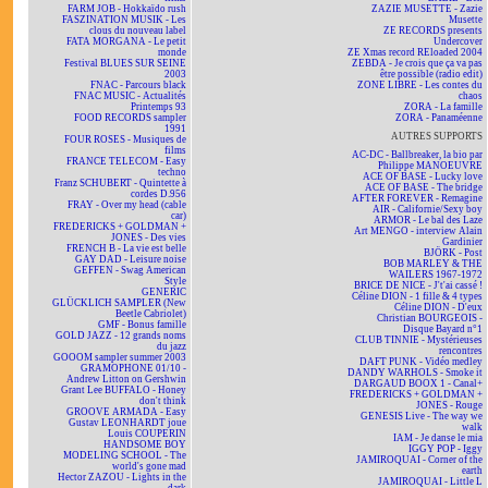
FARM JOB - Hokkaïdo rush
ZAZIE MUSETTE - Zazie
FASZINATION MUSIK - Les
Musette
clous du nouveau label
ZE RECORDS presents
FATA MORGANA - Le petit
Undercover
monde
ZE Xmas record REloaded 2004
Festival BLUES SUR SEINE
ZEBDA - Je crois que ça va pas
2003
être possible (radio edit)
FNAC - Parcours black
ZONE LIBRE - Les contes du
FNAC MUSIC - Actualités
chaos
Printemps 93
ZORA - La famille
FOOD RECORDS sampler
ZORA - Panaméenne
1991
AUTRES SUPPORTS
FOUR ROSES - Musiques de
films
AC-DC - Ballbreaker, la bio par
FRANCE TELECOM - Easy
Philippe MANOEUVRE
techno
ACE OF BASE - Lucky love
Franz SCHUBERT - Quintette à
ACE OF BASE - The bridge
cordes D.956
AFTER FOREVER - Remagine
FRAY - Over my head (cable
AIR - Californie/Sexy boy
car)
ARMOR - Le bal des Laze
FREDERICKS + GOLDMAN +
Art MENGO - interview Alain
JONES - Des vies
Gardinier
FRENCH B - La vie est belle
BJÖRK - Post
GAY DAD - Leisure noise
BOB MARLEY & THE
GEFFEN - Swag American
WAILERS 1967-1972
Style
BRICE DE NICE - J't'ai cassé !
GENERIC
Céline DION - 1 fille & 4 types
GLÜCKLICH SAMPLER (New
Céline DION - D'eux
Beetle Cabriolet)
Christian BOURGEOIS -
GMF - Bonus famille
Disque Bayard n°1
GOLD JAZZ - 12 grands noms
CLUB TINNIE - Mystérieuses
du jazz
rencontres
GOOOM sampler summer 2003
DAFT PUNK - Vidéo medley
GRAMOPHONE 01/10 -
DANDY WARHOLS - Smoke it
Andrew Litton on Gershwin
DARGAUD BOOX 1 - Canal+
Grant Lee BUFFALO - Honey
FREDERICKS + GOLDMAN +
don't think
JONES - Rouge
GROOVE ARMADA - Easy
GENESIS Live - The way we
Gustav LEONHARDT joue
walk
Louis COUPERIN
IAM - Je danse le mia
HANDSOME BOY
IGGY POP - Iggy
MODELING SCHOOL - The
JAMIROQUAI - Corner of the
world's gone mad
earth
Hector ZAZOU - Lights in the
JAMIROQUAI - Little L