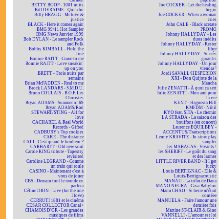
Carmen
papillon
BETTY BOOP - 1001 nuits
Joe COCKER - Let the healing
Bill DERAIME - Qui a bu
begin
Billy BRAGG - Mr love &
Joe COCKER - When a woman
justice
cries
BLACK - Here it comes again
John CALE - Black acetate
BMG 99/11 Hot Sampler
PROMO
BMG News Janvier 1999
Johnny HALLYDAY - Les
Bob DYLAN - Le sampler Rock
duos inédits
and Folk
Johnny HALLYDAY - Rester
Bobby KIMBALL - Hold the
libre
line
Johnny HALLYDAY - Succès
Bonnie RAITT - Come to me
garantis
Bonnie RAITT - Love sneakin'
Johnny HALLYDAY - Un jour
up on you
viendra ²
BRETT - Trois nuits par
Jordi SAVALL/HESPERION
semaine
XXI - Don Quijote de la
Brian McFADDEN - Real to me
Mancha
Brock LANDARS - S.M.D.U.
Julie ZENATTI - À quoi ça sert
Bruno COULAIS - B.O.F. Les
Julie ZENATTI - Mon ami pour
Choristes
la vie
Bryan ADAMS - Summer of 69
KENT - Hagnesta Hill
Bryan ADAMS/Rod
KMFDM - Nihil
STEWART/STING - All for
KYO feat. SITA - Le chemin
love
LA STRADA - La saison des
CACHAREL & Real World
bouffons (en concert)
Records - Gifted
Laurence EQUILBEY -
CADBURY's Top cookies
ACCENTUS/Transcriptions
CAKE - The distance
Lenny KRAVITZ - In-store play
CALI - C'est quand le bonheur ?
sampler
CARHARTT - Old new soul
les MARACAS - Vivants !
Carole KING tribute - Tapestry
les SHERIFF - Le goût du sang
revisited
et des larmes
Caroline LEGRAND - Comme
LITTLE RIVER BAND - If I get
un train qui roule
lucky
CASINO - Maintenant c'est à
Louis BERTIGNAC - Elle &
vous de jouer
Louis/Bertignacoustic
CBS - Demain tout le monde en
MANAU - La tribu de Dana
parlera
MANO NEGRA - Casa Babylon
Céline DION - Live (for the one
Manu CHAO - Si berie m'était
I love)
contéee
CERRUTI 1881 et le cinéma
MANUELA - Faire l'amour une
CESAR COLLECTOR Canal+
dernière fois
CHAMOIS D'OR - Les grandes
Martine ST-CLAIR & Gino
musiques de films
VANNELLI - L'amour est loi