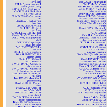
loving me
Bob SEGER - The fire inside
CHER - Gypsys, tramps and
BON JOVI - Bed of roses
thieves [White Label]
Boris DJIAN - Je t'aime encore
CHINA CRISIS - Black man ray
Brigitte BARDOT - Toutes les
CHOPPER - Lili/Heidi bleib
bêtes sont à aimer
blu [White Label]
Britney SPEARS - Sometimes
Chris EVERS - Ce n'est pas une
Caetano VELOSO - Este amor
vie
CANADA - Mourir les sirènes
Chris REA - I can hear your
Céline DION - I drove all night
heart beat
Céline DION - Mon ami m'a
Chubby CHECKER/Hank
quittée
BALLARD - The twist
Chantal GOYA - Monsieur le
[Acétate]
Chat Botté
CINDERELLA - Nobody's fool
CHIC - Le freak
Claudia BRÜCKEN - Absolute
Chris REA - On the beach
COLL - Pretty little girl [White
Chris REA - That's what they
Label]
always say (rainbow mix)
COLUCHE - La politique
CINDERELLA - Heartbreak
(revue de presse)
station
DADJE MEETING TIME -
CINDERELLA - Shelter me
Ybo libo
CLAN OF XYMOX -
DALIDA - Gigi in paradisco
Muscoviet mosquito
DAN REED NETWORK -
Claude FRANÇOIS - Du pain et
Tiger in a dress
du beurre
Daniel LEDUC - Soleil
Claude FRANÇOIS - Reste
DAVE - Hurlevent
Claude ROGEN - Fantaisie
DAVID + DAVID - Welcome to
Impromptu op. 66 de Chopin
the boomtown
Claudia BRÜCKEN - Fanatic
DAVID + DAVID - Welcome to
COCA-COLA French Rock -
the boomtown [monoface]
Téléphone + Starshooter
David KNOPFLER - Lonely is
COCA-COLA Nicolas
the night
PEYRAC
David KOVEN - Bord à bord
COMMUNARDS - Don't leave
[Test Pressing]
me this way
David LINDLEY - Mercury
CROWDED HOUSE - Fall at
blues
your feet
Dean MARTIN - Change of
CURE - Just like heaven
heart [White Label]
CURE - Never enough
DECCA/GRUNDIG - Hi-Fi
DANI - Papa vient d'épouser la
Stéréo Phase 4
bonne
Dee D. JACKSON - Automatic
Daniel DARC - La ville
lover 88 [Test Pressing]
Danielle DARRIEUX - Le
Démis ROUSSOS - So dreamy
temps d'aimer
Démis ROUSSOS - With you
Dante AGOSTINI - Initiation à