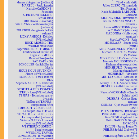
danses d'Argentine [dédicacé]
Third world child
MAXELL - Rock Sampler
Julien CLERC - This melody
Nathalie CARDONE -
[Test Pressing]
Populaire
Katia & Marielle LABEQUE -
O.P.R. MONTPELLIER -
Gershwin
Berlioz 1988
KILLING JOKE - Revelations
Ofra HAZA - Love song
les ENFANTS du MISTRAL
Patti FLYNN - With love to you
volume 2
[dédicacé]
Louis ARMSTRONG plays
POLYDOR - les géants de l'été
W.C. HANDY [dédicacé]
volume 2
MADONNA - Hollywood
RICKY AMIGOS - Delirios
(remixes)
[White Label]
Marc LAVOINE - Paris
ROCK AROUND THE
MC SOLAAR - Bouge de là
WORLD radio show
(remix)
Roger BOURDIN - TIMING 8,
MECHAGODZILLA - Planet X
Confidences d'un flûtiste
Michael JACKSON - Michael
Roger VERMEER -
Vs Michael
Rumba/Cha-cha-cha
MINK DEVILLE - Sportin' life
SAD CAFÉ - Olé
Modeste MOUSSORGSKY -
SCHÖLLER - In Schöller ist
Tableaux d'une exposition
Musik
MONSIEUR Z - Fourrure et
SIGUE SIGUE SPUTNICK -
Musique [numéroté]
Flaunt it [White Label]
MORRISSEY - Viva hate
SONOLOR - Vœux sonores
MÖTLEY CRÜE - Smokin' in
1975
the boys room
Sophie MARCEAU - Certitude
Murray HEAD - Sooner or later
[White Label]
MUSTANG Kollektion Herbst
STOFFEL & FILS 1950-1975
Winter 83
T'PAU - Rage [White Label]
Nanette WORKMAN - Chaude
TEPPAZ - Technique spatio-
[white label]
dynamic
ORISHAS - Orishas llego
Théâtre de l'EMPIRE -
remixes
compilation Rétro
OSIBISA - Ojah awake [White
TOPALOFF-VERCHUREN -
Label]
Le couple idéal [TP/WL]
PET SHOP BOYS - Behaviour
TOPALOFF~VERCHUREN -
Peter GABRIEL - 4 (Security)
Le couple idéal [dédicacé]
Peter TOSH - Captured live
Victoria PARRY - Love and
Philip OAKEY & Giorgio
devotion [White Label]
MORODER
WESTBOUND SOUND -
PHILIPS - Promo Promo 74
Sampler promo
PHILIPS Spécial Club été 76
WYOMING TRAVEL
vol.1
COMMISSION - In Wyoming
PHILIPS Spécial Club été 78