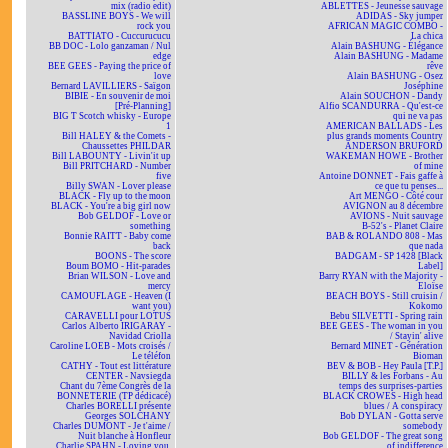
mix (radio edit)
ABLETTES - Jeunesse sauvage
BASSLINE BOYS - We will
ADIDAS - Sky jumper
rock you
AFRICAN MAGIC COMBO -
BATTIATO - Cuccurucucu
La chica
BB DOC - Lolo ganzaman / Nul
Alain BASHUNG - Élégance
edge
Alain BASHUNG - Madame
BEE GEES - Paying the price of
rêve
love
Alain BASHUNG - Osez
Bernard LAVILLIERS - Saïgon
Joséphine
BIBIE - En souvenir de moi
Alain SOUCHON - Dandy
[Pré-Planning]
Alfio SCANDURRA - Qu'est-ce
BIG T Scotch whisky - Europe
qui ne va pas
1
AMERICAN BALLADS - Les
Bill HALEY & the Comets -
plus grands moments Country
Chaussettes PHILDAR
ANDERSON BRUFORD
Bill LABOUNTY - Livin'it up
WAKEMAN HOWE - Brother
Bill PRITCHARD - Number
of mine
five
Antoine DONNET - Fais gaffe à
Billy SWAN - Lover please
ce que tu penses...
BLACK - Fly up to the moon
Art MENGO - Côté cour
BLACK - You're a big girl now
AVIGNON au 8 décembre
Bob GELDOF - Love or
AVIONS - Nuit sauvage
something
B-52's - Planet Claire
Bonnie RAITT - Baby come
BAB & ROLANDO 808 - Mas
back
que nada
BOONS - The score
BADGAM - SP 1428 [Black
Boum BOMO - Hit-parades
Label]
Brian WILSON - Love and
Barry RYAN with the Majority -
mercy
Eloïse
CAMOUFLAGE - Heaven (I
BEACH BOYS - Still cruisin /
want you)
Kokomo
CARAVELLI pour LOTUS
Bebu SILVETTI - Spring rain
Carlos Alberto IRIGARAY -
BEE GEES - The woman in you
Navidad Criolla
/ Stayin' alive
Caroline LOEB - Mots croisés /
Bernard MINET - Génération
Le téléfon
Bioman
CATHY - Tout est littérature
BEV & BOB - Hey Paula [T.P.]
CENTER - Navsiegda
BILLY & les Forbans - Au
Chant du 7ème Congrès de la
temps des surprises-parties
BONNETERIE (TP dédicacé)
BLACK CROWES - High head
Charles BORELLI présente
blues / A conspiracy
Georges SOLCHANY
Bob DYLAN - Gotta serve
Charles DUMONT - Je t'aime /
somebody
Nuit blanche à Honfleur
Bob GELDOF - The great song
Charlie SPAHN - Loving you,
of indifference