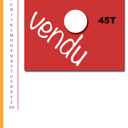
G
H
I
J
K
L
M
N
O
P
Q
R
S
T
U
V
W
X
Y
Z
0-9