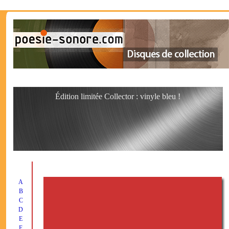
Édition limitée Collector : vinyle bleu !
A
B
C
D
E
F