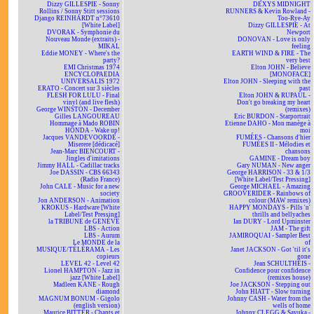
Dizzy GILLESPIE - Sonny
DEXYS MIDNIGHT
Rollins / Sonny Stitt sessions
RUNNERS & Kevin Rowland -
Django REINHARDT n°73610
Too-Rye-Ay
[White Label]
Dizzy GILLESPIE - At
DVORAK - Symphonie du
Newport
Nouveau Monde (extraits) -
DONOVAN - Love is only
MIKAL
feeling
Eddie MONEY - Where's the
EARTH WIND & FIRE - The
party?
very best
EMI Christmas 1974
Elton JOHN - Believe
ENCYCLOPAEDIA
[MONOFACE]
UNIVERSALIS 1972
Elton JOHN - Sleeping with the
ERATO - Concert sur 3 siècles
past
FLESH FOR LULU - Final
Elton JOHN & RUPAUL -
vinyl (and live flesh)
Don't go breaking my heart
George WINSTON - December
(remixes)
Gilles LANGOUREAU
Eric BURDON - Starportrait
Hommage à Mado ROBIN
Etienne DAHO - Mon manège à
HONDA - Wake up!
moi
Jacques VANDEVOORDE -
FUMÉES - Chansons d'hier
Miserere [dédicacé]
FUMÉES II - Mélodies et
Jean-Marc BIENCOURT -
chansons
Jingles d'imitations
GAMINE - Dream boy
Jimmy HALL - Cadillac tracks
Gary NUMAN - New anger
Joe DASSIN - CBS 66343
George HARRISON - 33 & 1/3
(Radio France)
[White Label/Test Pressing]
John CALE - Music for a new
George MICHAEL - Amazing
society
GROOVERIDER - Rainbows of
Jon ANDERSON - Animation
colour (MAW remixes)
KROKUS - Hardware [White
HAPPY MONDAYS - Pills 'n'
Label/Test Pressing]
thrills and bellyaches
la TRIBUNE de GENÈVE
Ian DURY - Lord Upminster
LBS - Action
JAM - The gift
LBS - Aurum
JAMIROQUAI - Sampler Best
Le MONDE de la
of
MUSIQUE/TÉLÉRAMA - Les
Janet JACKSON - Got 'til it's
copieurs
gone
LEVEL 42 - Level 42
Jean SCHULTHEIS -
Lionel HAMPTON - Jazz in
Confidence pour confidence
jazz [White Label]
(remixes house)
Madleen KANE - Rough
Joe JACKSON - Stepping out
diamond
John HIATT - Slow turning
MAGNUM BONUM - Gigolo
Johnny CASH - Water from the
(english version)
wells of home
Maurice BITTER - Chants et
Johnny CLEGG & Savuka -