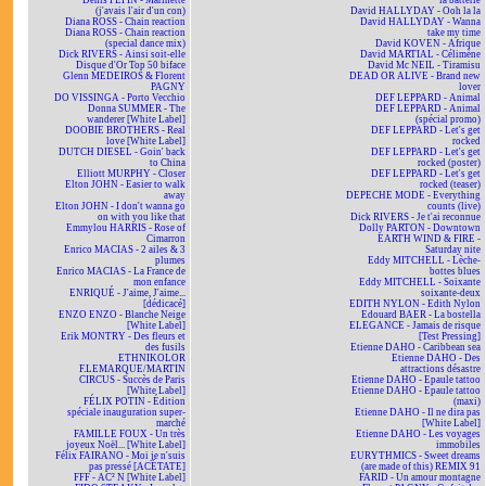
Denis PEPIN - Marinette
la batterie
(j'avais l'air d'un con)
David HALLYDAY - Ooh la la
Diana ROSS - Chain reaction
David HALLYDAY - Wanna
Diana ROSS - Chain reaction
take my time
(special dance mix)
David KOVEN - Afrique
Dick RIVERS - Ainsi soit-elle
David MARTIAL - Célimène
Disque d'Or Top 50 biface
David Mc NEIL - Tiramisu
Glenn MEDEIROS & Florent
DEAD OR ALIVE - Brand new
PAGNY
lover
DO VISSINGA - Porto Vecchio
DEF LEPPARD - Animal
Donna SUMMER - The
DEF LEPPARD - Animal
wanderer [White Label]
(spécial promo)
DOOBIE BROTHERS - Real
DEF LEPPARD - Let's get
love [White Label]
rocked
DUTCH DIESEL - Goin' back
DEF LEPPARD - Let's get
to China
rocked (poster)
Elliott MURPHY - Closer
DEF LEPPARD - Let's get
Elton JOHN - Easier to walk
rocked (teaser)
away
DEPECHE MODE - Everything
Elton JOHN - I don't wanna go
counts (live)
on with you like that
Dick RIVERS - Je t'ai reconnue
Emmylou HARRIS - Rose of
Dolly PARTON - Downtown
Cimarron
EARTH WIND & FIRE -
Enrico MACIAS - 2 ailes & 3
Saturday nite
plumes
Eddy MITCHELL - Lèche-
Enrico MACIAS - La France de
bottes blues
mon enfance
Eddy MITCHELL - Soixante
ENRIQUÉ - J'aime, J'aime...
soixante-deux
[dédicacé]
EDITH NYLON - Edith Nylon
ENZO ENZO - Blanche Neige
Edouard BAER - La bostella
[White Label]
ELEGANCE - Jamais de risque
Erik MONTRY - Des fleurs et
[Test Pressing]
des fusils
Etienne DAHO - Caribbean sea
ETHNIKOLOR
Etienne DAHO - Des
F.LEMARQUE/MARTIN
attractions désastre
CIRCUS - Succès de Paris
Etienne DAHO - Epaule tattoo
[White Label]
Etienne DAHO - Epaule tattoo
FÉLIX POTIN - Édition
(maxi)
spéciale inauguration super-
Etienne DAHO - Il ne dira pas
marché
[White Label]
FAMILLE FOUX - Un très
Etienne DAHO - Les voyages
joyeux Noël... [White Label]
immobiles
Félix FAIRANO - Moi je n'suis
EURYTHMICS - Sweet dreams
pas pressé [ACÉTATE]
(are made of this) REMIX 91
FFF - AC² N [White Label]
FARID - Un amour montagne