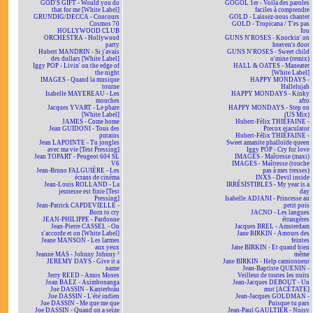
GOD'S GIFT - Would you do
GOGOL 1er - Voilà des paroles
that for me [White Label]
faciles à comprendre
GRUNDIG/DECCA - Concours
GOLD - Laissez-nous chanter
Cosmos 70
GOLD - Tropicana / T'es pas
HOLLYWOOD CLUB
fou
ORCHESTRA - Hollywood
GUNS N'ROSES - Knockin' on
party
heaven's door
Hubert MANDRIN - Si j'avais
GUNS N'ROSES - Sweet child
des dollars [White Label]
o'mine (remix)
Iggy POP - Livin' on the edge of
HALL & OATES - Maneater
the night
[White Label]
IMAGES - Quand la musique
HAPPY MONDAYS -
tourne
Hallelujah
Isabelle MAYEREAU - Les
HAPPY MONDAYS - Kinky
mouches
afro
Jacques YVART - Le phare
HAPPY MONDAYS - Step on
[White Label]
(US Mix)
JAMES - Come home
Hubert-Félix THIÉFAINE -
Jean GUIDONI - Tous des
Precox ejaculator
putains
Hubert-Félix THIÉFAINE -
Jean LAPOINTE - Tu jongles
Sweet amanite phalloïde queen
avec ma vie [Test Pressing]
Iggy POP - Cry for love
Jean TOPART - Peugeot 604 SL
IMAGES - Maîtresse (maxi)
V6
IMAGES - Maîtresse (touche
Jean-Bruno FALGUIÈRE - Les
pas à mes tresses)
écrans de cinéma
INXS - Devil inside
Jean-Louis ROLLAND - La
IRRÉSISTIBLES - My year is a
jeunesse est finie [Test
day
Pressing]
Isabelle ADJANI - Princesse au
Jean-Patrick CAPDEVIELLE -
petit pois
Born to cry
JACNO - Les langues
JEAN-PHILIPPE - Pardonne
étrangères
Jean-Pierre CASSEL - On
Jacques BREL - Amsterdam
s'accorde et on [White Label]
Jane BIRKIN - Amours des
Jeane MANSON - Les larmes
feintes
aux yeux
Jane BIRKIN - Et quand bien
Jeanne MAS - Johnny Johnny ²
même
JEREMY DAYS - Give it a
Jane BIRKIN - Help camionneur
name
Jean-Baptiste QUENIN -
Jerry REED - Amos Moses
Veilleur de toutes les nuits
Joan BAEZ - Asimbonanga
Jean-Jacques DEBOUT - Un
Joe DASSIN - Kanterbräu
mot [ACÉTATE]
Joe DASSIN - L'été indien
Jean-Jacques GOLDMAN -
Joe DASSIN - Me que me que
Puisque tu pars
Joe DASSIN - Quand on a seize
Jean-Paul GAULTIER - Noisy