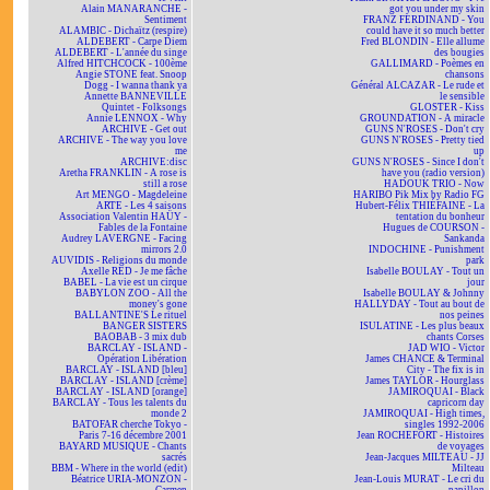
Alain MANARANCHE -
got you under my skin
Sentiment
FRANZ FERDINAND - You
ALAMBIC - Dichaïtz (respire)
could have it so much better
ALDEBERT - Carpe Diem
Fred BLONDIN - Elle allume
ALDEBERT - L'année du singe
des bougies
Alfred HITCHCOCK - 100ème
GALLIMARD - Poèmes en
Angie STONE feat. Snoop
chansons
Dogg - I wanna thank ya
Général ALCAZAR - Le rude et
Annette BANNEVILLE
le sensible
Quintet - Folksongs
GLOSTER - Kiss
Annie LENNOX - Why
GROUNDATION - A miracle
ARCHIVE - Get out
GUNS N'ROSES - Don't cry
ARCHIVE - The way you love
GUNS N'ROSES - Pretty tied
me
up
ARCHIVE:disc
GUNS N'ROSES - Since I don't
Aretha FRANKLIN - A rose is
have you (radio version)
still a rose
HADOUK TRIO - Now
Art MENGO - Magdeleine
HARIBO Pik Mix by Radio FG
ARTE - Les 4 saisons
Hubert-Félix THIÉFAINE - La
Association Valentin HAÜY -
tentation du bonheur
Fables de la Fontaine
Hugues de COURSON -
Audrey LAVERGNE - Facing
Sankanda
mirrors 2.0
INDOCHINE - Punishment
AUVIDIS - Religions du monde
park
Axelle RED - Je me fâche
Isabelle BOULAY - Tout un
BABEL - La vie est un cirque
jour
BABYLON ZOO - All the
Isabelle BOULAY & Johnny
money's gone
HALLYDAY - Tout au bout de
BALLANTINE'S Le rituel
nos peines
BANGER SISTERS
ISULATINE - Les plus beaux
BAOBAB - 3 mix dub
chants Corses
BARCLAY - ISLAND -
JAD WIO - Victor
Opération Libération
James CHANCE & Terminal
BARCLAY - ISLAND [bleu]
City - The fix is in
BARCLAY - ISLAND [crème]
James TAYLOR - Hourglass
BARCLAY - ISLAND [orange]
JAMIROQUAI - Black
BARCLAY - Tous les talents du
capricorn day
monde 2
JAMIROQUAI - High times,
BATOFAR cherche Tokyo -
singles 1992-2006
Paris 7-16 décembre 2001
Jean ROCHEFORT - Histoires
BAYARD MUSIQUE - Chants
de voyages
sacrés
Jean-Jacques MILTEAU - JJ
BBM - Where in the world (edit)
Milteau
Béatrice URIA-MONZON -
Jean-Louis MURAT - Le cri du