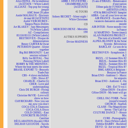
Alice DONA - De la tendresse
ABBÉ J. SYLVESTRE -
25 ans d'ISRAËL - Renaissance
[ACÉTATE + White Label]
CHAMBORIGAUD
d'une nation
ALLIANZ - Top pop for young
[ACÉTATE]
33ème gala de l'UNION des
people
ARTISTES (1963)
45 TOURS
AMC feiert 20 jahre
4TH & BROADWAY Sampler
André MALRAUX - Discours
ABBA - Lay all your love on me
Sidney BECHET - Silent night /
de mai 68 [ACÉTATE]
AIR FRANCE - Escale-Party,
White Christmas
André VERCHUREN -
vacances dansantes autour du
Tangos/Pasos-Dobles
monde
CD
Art BLAKEY - Jazz Messengers
AIR INTER - Notre monde c'est
MERCEDES BENZ - Mercedes
70 [White Label]
la France
190
AZ - Compilations
Al MARTINO - Torero (maxi)
85150/85151 [White Labels]
ALAN PARSONS PROJECT -
AUTRES SUPPORTS
BEETHOVEN - Disque de
The turn of a friendly card
démonstration
ALPHA BLONDY & the Solar
Divine MADNESS
Benny CARTER & Oscar
System - Révolution
PETERSON Quartet - Alone
BARCLAY - Le son de la
together
rumeur
Big Bill BROONZY - Last
BEETHOVEN - Symphonies 1
session volume 1
& 2
Billy Joe ROYAL - Test
BIZZL - 12 Sommer Hits 82
Pressing [White Label]
BIZZL - Sommer Hits 83
BOBBY & THE MIDNITES -
BIZZL - Sommer Hits 84
Where the beat meets the street
BIZZL - Tropical Hits 87
BRASIL EXPORT 73 - Brussels
BMG ARIOLA Belgium -
Trade Fair
Bonjour la France
CBS - 4 slows enchaînés
Brian ENO - Ambient 1 - Music
CBS - Slows 87
for airports
CHARLIE - Charlie (5)
Brian ENO - Ambient 4 - On
CHER - Love and
Land
understanding
CBS - Été 73 vol.1
Chris DE BURGH - Flying
Céline DION - I'm alive
colours
Céline DION - My heart will go
Christine McVIE - Love will
on
show us how
CHILL FAC-TORR - Twist
Cliff RICHARD - Now you see
(round'n'round)
me, now you don't
CHURCH - Starfish
COCA-COLA Chansons
CLASH - The Magnificent
COCA-COLA Disco
Seven / The Call Up
COLD CHISEL - East
CULTURE DANCE 7 - House
CONCRETE BLONDE -
Mix
Caroline
CURE - Pornography
DÉCLARATION (fiscale) 1964
DAVE - Dave [White Label]
DELHAY/LECOUDE - Succès
Debbie HARRY - Rockbird
de Paris
DEVO - Q: Are we not men?