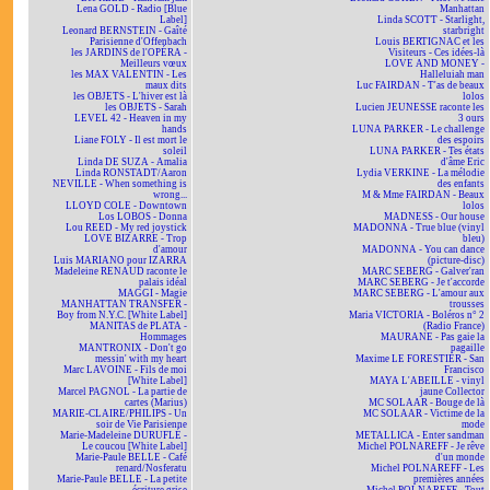
Lena GOLD - Radio [Blue
Manhattan
Label]
Linda SCOTT - Starlight,
Leonard BERNSTEIN - Gaîté
starbright
Parisienne d'Offenbach
Louis BERTIGNAC et les
les JARDINS de l'OPÉRA -
Visiteurs - Ces idées-là
Meilleurs vœux
LOVE AND MONEY -
les MAX VALENTIN - Les
Halleluiah man
maux dits
Luc FAIRDAN - T'as de beaux
les OBJETS - L'hiver est là
lolos
les OBJETS - Sarah
Lucien JEUNESSE raconte les
LEVEL 42 - Heaven in my
3 ours
hands
LUNA PARKER - Le challenge
Liane FOLY - Il est mort le
des espoirs
soleil
LUNA PARKER - Tes états
Linda DE SUZA - Amalia
d'âme Eric
Linda RONSTADT/Aaron
Lydia VERKINE - La mélodie
NEVILLE - When something is
des enfants
wrong...
M & Mme FAIRDAN - Beaux
LLOYD COLE - Downtown
lolos
Los LOBOS - Donna
MADNESS - Our house
Lou REED - My red joystick
MADONNA - True blue (vinyl
LOVE BIZARRE - Trop
bleu)
d'amour
MADONNA - You can dance
Luis MARIANO pour IZARRA
(picture-disc)
Madeleine RENAUD raconte le
MARC SEBERG - Galver'ran
palais idéal
MARC SEBERG - Je t'accorde
MAGGI - Magie
MARC SEBERG - L'amour aux
MANHATTAN TRANSFER -
trousses
Boy from N.Y.C. [White Label]
Maria VICTORIA - Boléros n° 2
MANITAS de PLATA -
(Radio France)
Hommages
MAURANE - Pas gaie la
MANTRONIX - Don't go
pagaille
messin' with my heart
Maxime LE FORESTIER - San
Marc LAVOINE - Fils de moi
Francisco
[White Label]
MAYA L'ABEILLE - vinyl
Marcel PAGNOL - La partie de
jaune Collector
cartes (Marius)
MC SOLAAR - Bouge de là
MARIE-CLAIRE/PHILIPS - Un
MC SOLAAR - Victime de la
soir de Vie Parisienne
mode
Marie-Madeleine DURUFLÉ -
METALLICA - Enter sandman
Le coucou [White Label]
Michel POLNAREFF - Je rêve
Marie-Paule BELLE - Café
d'un monde
renard/Nosferatu
Michel POLNAREFF - Les
Marie-Paule BELLE - La petite
premières années