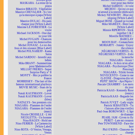
écriture grise
Michel POLNAREFF - Tout
MASKARA - La reine de la
tout pour ma chérie
playa
Michel SARDOU - Je vole
Maurice BIRAUD - Végétaline
MICHOU - Qu'est-ce qui
Maurice CHEVALIER - Si c'est
m'attend à la rentrée (dédicacé)
ça la musique à papa [White
Mickey NEWBURY - Blue sky
Label]
shining [White Label]
Maurice DULAC - Du pain
Miguel BOSÉ - Quand ça va mal
chaque jour [White Label]
Mike MAREEN - Here I am
Maxime LE FORESTIER - La
[White Label]
visite
Minnie RIPERTON - Stick
Michael JACKSON - One day
together 1 & 2
in your life
Mireille MATHIEU -
Michel FUGAIN - Chanson
BARCLAY
pour les demoiselles
MOON RAY - Comanchero
Michel JONASZ - Le roi des
MORIARTY - Jimmy / Enjoy
fous et des oiseaux [Blue Label]
the silence
Michel POLNAREFF - Kama
NÉGRESSES VERTES - IL
Sutra
NÉGRESSES VERTES - Zobi
Michel SARDOU - Interdit aux
la mouche
bébés
NIAGARA - Assez !
Mike BRANT - Summertime
NIAGARA - Je dois m'en aller
pour Mademoiselle
NIAGARA - Psychotrope [Test
MILLIAT FRÈRES - Super
Pressing]
Surprise Party n° 8
NIAGARA - Tchiki boum
MONTY - Moi je préfère la
NOVECENTO - Come to me
France
O-ZONE - Dragostea din teï
MORRISSEY - The last of the
PÉPIT' SHOW - Aye Pépito !
famous international playboys
Pascale CHAMBRY - Les mots
MOVIE MUSIC - Stars de la
du jour
pub
Patricia KAAS - Kennedy Rose
Natali KAUFMANN - Lover
(remix)
Natali KAUFMANN - Lover
Patricia KAAS - Regarde les
(bleu)
riches
NATALYS - Ses premiers cris
Patrick JUVET - Lady night
NIAGARA - Flammes de l'enfer
Patrick SÉBASTIEN - Tu
NIAGARA - Flammes de l'enfer
t'laisses aller (ma vieille)
(maxi)
Paul-Jean BOROWSKY - L'âge
Nicole CROISILLE - L'été
de diamant
NICOLETTA - Un homme
PEARL JAM - Given to fly
Nina HAGEN - Hold me
PERET - Late mi corazon
Nino FERRER - La Carmencita
Pete TOWNSHEND - Face the
[White Label]
face
Nino ROTA - O Venise, Venaga,
Phil O'KINS - Chasseur de
Venus
charme