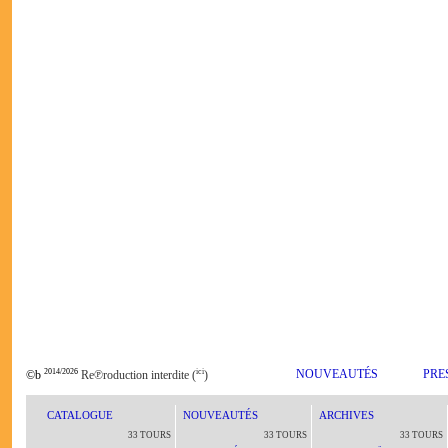
2014/2026
ici
NOUVEAUTÉS
PRE
©b
Re℗roduction interdite (
)
CATALOGUE
NOUVEAUTÉS
ARCHIVES
33 TOURS
33 TOURS
33 TOURS