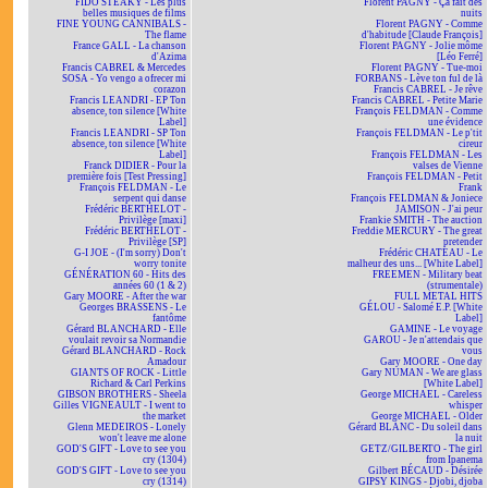
FIDO STEAKY - Les plus
Florent PAGNY - Ça fait des
belles musiques de films
nuits
FINE YOUNG CANNIBALS -
Florent PAGNY - Comme
The flame
d'habitude [Claude François]
France GALL - La chanson
Florent PAGNY - Jolie môme
d'Azima
[Léo Ferré]
Francis CABREL & Mercedes
Florent PAGNY - Tue-moi
SOSA - Yo vengo a ofrecer mi
FORBANS - Lève ton ful de là
corazon
Francis CABREL - Je rêve
Francis LEANDRI - EP Ton
Francis CABREL - Petite Marie
absence, ton silence [White
François FELDMAN - Comme
Label]
une évidence
Francis LEANDRI - SP Ton
François FELDMAN - Le p'tit
absence, ton silence [White
cireur
Label]
François FELDMAN - Les
Franck DIDIER - Pour la
valses de Vienne
première fois [Test Pressing]
François FELDMAN - Petit
François FELDMAN - Le
Frank
serpent qui danse
François FELDMAN & Joniece
Frédéric BERTHELOT -
JAMISON - J'ai peur
Privilège [maxi]
Frankie SMITH - The auction
Frédéric BERTHELOT -
Freddie MERCURY - The great
Privilège [SP]
pretender
G-I JOE - (I'm sorry) Don't
Frédéric CHATEAU - Le
worry tonite
malheur des uns... [White Label]
GÉNÉRATION 60 - Hits des
FREEMEN - Military beat
années 60 (1 & 2)
(strumentale)
Gary MOORE - After the war
FULL METAL HITS
Georges BRASSENS - Le
GÉLOU - Salomé E.P. [White
fantôme
Label]
Gérard BLANCHARD - Elle
GAMINE - Le voyage
voulait revoir sa Normandie
GAROU - Je n'attendais que
Gérard BLANCHARD - Rock
vous
Amadour
Gary MOORE - One day
GIANTS OF ROCK - Little
Gary NUMAN - We are glass
Richard & Carl Perkins
[White Label]
GIBSON BROTHERS - Sheela
George MICHAEL - Careless
Gilles VIGNEAULT - I went to
whisper
the market
George MICHAEL - Older
Glenn MEDEIROS - Lonely
Gérard BLANC - Du soleil dans
won't leave me alone
la nuit
GOD'S GIFT - Love to see you
GETZ/GILBERTO - The girl
cry (1304)
from Ipanema
GOD'S GIFT - Love to see you
Gilbert BÉCAUD - Désirée
cry (1314)
GIPSY KINGS - Djobi, djoba