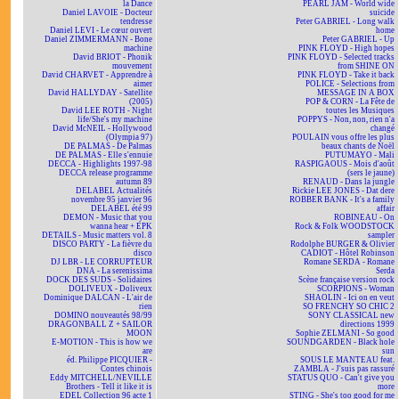
la Dance
PEARL JAM - World wide
Daniel LAVOIE - Docteur
suicide
tendresse
Peter GABRIEL - Long walk
Daniel LEVI - Le cœur ouvert
home
Daniel ZIMMERMANN - Bone
Peter GABRIEL - Up
machine
PINK FLOYD - High hopes
David BRIOT - Phonik
PINK FLOYD - Selected tracks
mouvement
from SHINE ON
David CHARVET - Apprendre à
PINK FLOYD - Take it back
aimer
POLICE - Selections from
David HALLYDAY - Satellite
MESSAGE IN A BOX
(2005)
POP & CORN - La Fête de
David LEE ROTH - Night
toutes les Musiques
life/She's my machine
POPPYS - Non, non, rien n'a
David McNEIL - Hollywood
changé
(Olympia 97)
POULAIN vous offre les plus
DE PALMAS - De Palmas
beaux chants de Noël
DE PALMAS - Elle s'ennuie
PUTUMAYO - Mali
DECCA - Highlights 1997-98
RASPIGAOUS - Mois d'août
DECCA release programme
(sers le jaune)
autumn 89
RENAUD - Dans la jungle
DELABEL Actualités
Rickie LEE JONES - Dat dere
novembre 95 janvier 96
ROBBER BANK - It's a family
DELABEL été 99
affair
DEMON - Music that you
ROBINEAU - On
wanna hear + EPK
Rock & Folk WOODSTOCK
DETAILS - Music matters vol. 8
sampler
DISCO PARTY - La fièvre du
Rodolphe BURGER & Olivier
disco
CADIOT - Hôtel Robinson
DJ LBR - LE CORRUPTEUR
Romane SERDA - Romane
DNA - La serenissima
Serda
DOCK DES SUDS - Solidaires
Scène française version rock
DOLIVEUX - Doliveux
SCORPIONS - Woman
Dominique DALCAN - L'air de
SHAOLIN - Ici on en veut
rien
SO FRENCHY SO CHIC 2
DOMINO nouveautés 98/99
SONY CLASSICAL new
DRAGONBALL Z + SAILOR
directions 1999
MOON
Sophie ZELMANI - So good
E-MOTION - This is how we
SOUNDGARDEN - Black hole
are
sun
éd. Philippe PICQUIER -
SOUS LE MANTEAU feat.
Contes chinois
ZAMBLA - J'suis pas rassuré
Eddy MITCHELL/NEVILLE
STATUS QUO - Can't give you
Brothers - Tell it like it is
more
EDEL Collection 96 acte 1
STING - She's too good for me