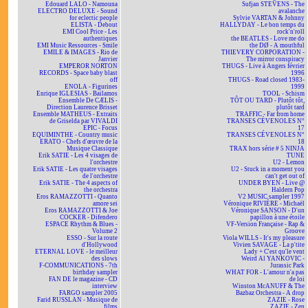
Edouard LALO - Namouna
Sufjan STEVENS - The
ELECTRO DELUXE - Sound
avalanche
for eclectic people
Sylvie VARTAN & Johnny
ELISTA - Debout
HALLYDAY - Le bon temps du
EMI Cool Price - Les
rock'n'roll
authentiques
the BEATLES - Love me do
EMI Music Ressources - Smile
the DØ - A mouthful
EMILE & IMAGES - Rio de
THIEVERY CORPORATION -
Janvier
The mirror conspiracy
EMPEROR NORTON
THUGS - Live à Angers février
RECORDS - Space baby blast
1996
off
THUGS - Road closed 1983-
ENOLA - Figurines
1999
Enrique IGLESIAS - Bailamos
TOOL - Schism
Ensemble De CÆLIS -
TÔT OU TARD - Plutôt tôt,
Direction Laurence Brisset
plutôt tard
Ensemble MATHEUS - Extraits
TRAFFIC - Far from home
de Griselda par VIVALDI
TRANSES CÉVENOLES N°
EPIC - Focus
17
EQUIMINTHE - Country music
TRANSES CÉVENOLES N°
ERATO - Chefs d'œuvre de la
18
Musique Classique
TRAX hors série # 5 NINJA
Erik SATIE - Les 4 visages de
TUNE
l'orchestre
U2 - Lemon
Erik SATIE - Les quatre visages
U2 - Stuck in a moment you
de l'orchestre
can't get out of
Erik SATIE - The 4 aspects of
UNDER BYEN - Live @
the orchestra
Haldern Pop
Eros RAMAZZOTTI - Quanto
V2 MUSIC sampler 1997
amore sei
Véronique RIVIÈRE - Michaël
Eros RAMAZZOTTI & Joe
Véronique SANSON - D'un
COCKER - Difendero
papillon à une étoile
ESPACE Rhythm & Blues -
VF-Version Française - Rap &
Volume 2
Groove
ESSO - Sur la route
Viola WILLS - It's my pleasure
d'Hollywood
Vivien SAVAGE - La p'tite
ETERNAL LOVE - le meilleur
Lady + C'est qu'le vent
des slows
Weird Al YANKOVIC -
F-COMMUNICATIONS - 7th
Jurassic Park
birthday sampler
WHAT FOR - L'amour n'a pas
FAN DE le magazine - CD
de loi
interview
Winston McANUFF & The
FARGO sampler 2005
Bazbaz Orchestra - A drop
Farid RUSSLAN - Musique de
ZAZIE - Rose
films
ZAZIE - Zen