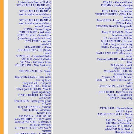
L'histoire de France (Flodor)
TEXAS - Alone with you
STEVE MILLER BAND - Fly
THEMBI - Kwela mfana (cé
like an eagle
dansé)
STEVE MILLER BAND - I
THIN LIZZY - Dedication
want to make the world turn
THREE DEGREES - What I did
around
for love
STEVE MILLER BAND - I
Tom JONES - Love is in the air
want to make the world turn
[White Label]
around (maxi)
TONTON DAVID - Peuples du
STING - The soul cages
monde
STREET BOYS - Red moon
Tracy CHAPMAN - Talkin
STREET BOYS - Some folks
'bout a revolution
(come bring your love to me)
U2 - Jesus-Christ & John
STYLISTICS - You are
MELLENCAMP - Do re mi
beautiful
UB40 - Sing our own song
SUGARCUBES - Deus
UB40 - The way you do the
SUGARCUBES - Hit [White
things you do
Label]
VAILLANCOURT - Bon temps
SUNSHINE - Come back baby
rouler
SWITCH - Switch it baby
Vanessa PARADIS - Marilyn &
SYLVIA - Automatic lover
John
TÉLÉPHONE - New York avec
WARNING - Rock
toi
city/Commando
TÉTINES NOIRES - Streap
William SHELLER - Un
Teac
homme heureux
Tanita TIKARAM - Little sister
Youssou N'DOUR & Peter
leaving town
GABRIEL - Shakin' the tree (DJ
Tanya St VAL - Tropical
edit)
Teresa KELLY - Johnnie
Yves SIMON - 2 ou 3 choses
TINA pour RIPOLIN - Vive le
pour elle
grand ripolinage
ZUCCHERO - Diavolo in me
TINTIN HEBDO - La chasse
ZZTOP - Doubleback
aux bruits
ZZTOP - Give it up
Tom JONES - Green green grass
CD
of home
Tony STEFANIDIS - Visions
1969 CLUB - The red album
Trini LOPEZ - America /
4YOU - 4 you
Kansas City
A PERFECT CIRCLE - Mer de
Van McCOY - Soul Cha Cha
noms
VAN MORRISON - Ivory tower
AaRON - Seeds of gold
Vanessa PARADIS - L'amour en
ABC Radio Networks -
soi [Test Pressing]
American TOP 40 # 51
VELVET GLOVE - Last day of
AGNÈS B. & la FNAC -
summer
Dernière Bande