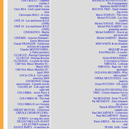
CHEVROLET - Legends
MASSILIA SOUND SYSTEM -
volume 2
Pas d'arrangement
CHOUBENE - Lila
Matthieu MARTOURET
Chris REA - God's great banana
BOUNCE TRIO - Small streams
skin
big rivers
Christophe MALI - Je vous
Mavis STAPLES - The voice
emmène
Michel FUGAIN - Les lilas
CINÉ 16 - Les meilleures B.O.F.
(inédit)
(1998)
Michel JONASZ - Pôle Ouest
CINÉ 16 - Les meilleures B.O.F.
Michel POLNAREFF - Les
(1999)
premières années
CINEMATICS - Maybe
Michel SARDOU - Être et ne
someday
pas avoir été
CINEMIX - Antoine Duhamel /
Michel SARDOU - Maudits
Ennio Morricone
Français
Claude FRANÇOIS - Collection
MISS WHITE & the drunken
Artistes de Légende
piano
Claudio MONTEVERDI -
MOZART est gai
L'Orfeo (extraits)
NAUFRAGÉS - À contre-
CLUB CCF - Prestige Classique
courant
CLUB CCF - Prestige Rossini
Nilda FERNANDEZ -
CLUB DIAL - Le plein de tubes
L'invitation à Venise
CMJ New Music Monthly 91 -
NIRVANA - Lithium
March 2001
NIRVANA - Rape me + All
CMJ New Music Monthly 92 -
apologies
April 2001
OCEANIA RECORDS - Why
COCA-COLA - Let's party
take a plane?
selection 2004
OPÉRA MULTI STEEL - Les
COCHONOU 25ème
martyrs
anniversaire - 3 grands succès
Oxmo PUCCINO - OX-clusif
COLDPLAY - Left right left
2001
right left
PASCALITO NEOSTALGIA
COLUMBIA - Artist News 4
TRIO - Citizen chanteur live in
mars 1998
NYC
COLUMBIA 96 - The road
Pat BENATAR - From 79 to 93
ahead
Pat METHENY - Zero tolerance
COLUMBIA Et toi t'écoutes
for silence
quoi ? 96
Patrick SÉBASTIEN - Le
CRÉDIT MUTUEL - Collection
samedi soir
CRÉOLE CHOIR OF CUBA -
Paul McCARTNEY - Collection
Tande-la
Paul McCARTNEY - From a
CYRIUS - Le sang des roses
lover to a friend
DÉCOUVREZ-LES AVANT
Paula ABDUL - My love is for
LES AUTRES volume 4
real
DANCE PARTY - le meilleur de
PEARL JAM - Gone