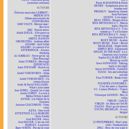
YANN - Continent perdu
vol. 2
(continue continue)
Pierre SCHAEFFER & Pierre
HENRY - Symphonie pour un
45 TOURS
homme seul
PRODIGY - Speedway (theme
Éditions musicales LEBRIOT -
from Fastlane)
MIDEM 1970
QUEEN - Live magic
20ème anniversaire de
REAL THING - Boogie down
CONFORAMA
RITA MITSOUKO n°1 - Marcia
5000 VOLTS - Motion man /
baila / Hip kit
Bye love
RITA MITSOUKO n°2 - C'est
ABC - Poison arrow
comme ça / Y'a d'la haine
Abdel DJELIL - Elle passe sa
RITA MITSOUKO n°3 - Andy /
vie en voyage
Les histoires d'A
ABDUL HASSAN
ROXY MUSIC - Avalon
ORCHESTRA - Arabian affair
ROXY MUSIC - Flesh + Blood
ADAMO - Inch'Allah
SHAKATAK - Night birds
ADAMO - Le carosse d'or
SIMPLY RED - Fairground
AFTERSHOCK - Always
SINGIN' IN THE RAIN - b.o.f.
thinking
Chantons sous la pluie
Al JARREAU - Never givin' up
Sophie ELLIS-BEXTOR -
[Test Pressing]
Mixed up world
Alain TURBAN - Mystique
Steve WINWOOD - Talking
[DÉDICACÉ]
back to the night
Amii STEWART - Knock on
Stevie WONDER - Coldchill
wood
TAXXI - Sex and suburban
André VERCHUREN - Alma
suicide
española
Tina TURNER - Break every
André VERCHUREN - Un
rule
certain frisson
TOURNÉE d'ENFOIRÉS -
Andy & David WILLIAMS -
C'est des mecs y chantent
What's your name
U2 - Lemon (Perfecto + Trance
Ann SOREL - Quand j'ai si mal
Mix)
Annie CORDY - Le rock à
Véronique SANSON - Moi, le
Médor [White Label]
venin
ANTAR - Les Fables de la
VIRGIN - Club 82
Fontaine
VIRGIN - les Must de l'été 86
Antoine GIACOMONI - Vieni
YAZOO - Don't go (re-mixes)
vieni
YOUNG MICHELIN - Je suis
ANYA - One word
fatigué
ATTENTION À LA MARCHE
- Slow d'enfer
45 TOURS
Axel BAUER - Jessy
Axel BAUER - L'arc-en-ciel
22 PISTEPIRKKO - Don't play
BARGES - La pitxuri
cello / Frankenstein
Barry WHITE - Put me in your
2PAC - How do you want it