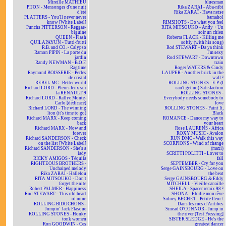
Mireille MATHIEU
bluesman
PIJON - Mensonges d'une nuit
Rika ZARAÏ - Aba-nibi
d'été
Rika ZARAÏ - Hava netse
PLATTERS - You'll never never
bamahol
know [White Label]
RIMSHOTS - Do what you feel
Punchs PITTERSON - Reggae-
RITA MITSOUKO - Andy + Un
biguine
soir un chien
QUEEN - Flash
Roberta FLACK - Killing me
QUILAPAYUN - Tutti-frutti
softly (with his song)
R.B. and CO. - Calypso
Rod STEWART - Da ya think
Ramon PIPIN - La porte du
I'm sexy
jardin
Rod STEWART - Downtown
Randy NEWMAN - B.O.F.
train
Ragtime
Roger WATERS & Cindy
Raymond BOISSERIE - Perles
LAUPER - Another brick in the
de cristal
wall ²
REBEL MC - Better world
ROLLING STONES - E.P. (I
Richard LORD - Pleins feux sur
can't get no) Satisfaction
la RENAULT 9
ROLLING STONES -
Richard LORD - Rallye Monte-
Everybody needs somebody to
Carlo [dédicacé]
love
Richard LORD - The winning
ROLLING STONES - Paint It,
lion (it's time to go)
Black
Richard MARX - Keep coming
ROMANCE - Dance my way to
back
your heart
Richard MARX - Now and
Rose LAURENS - Africa
forever
ROXY MUSIC - Avalon
Richard SANDERSON - Check
RUN DMC - Walk this way
on the list [White Label]
SCORPIONS - Wind of change
Richard SANDERSON - She's a
(maxi)
lady
SCRITTI POLITTI - Lover to
RICKY AMIGOS - Téquila
fall
RIGHTEOUS BROTHERS -
SEPTEMBER - Cry for you
Unchained melody
Serge GAINSBOURG - Love on
Rika ZARAÏ - Hallelou
the beat
RITA MITSOUKO - Don't
Serge GAINSBOURG & Eddy
forget the nite
MITCHELL - Vieille canaille
Robert PALMER - Happiness
SHEILA - Spacer remix 98 ²
Rod STEWART - This old heart
SHONA - Elodie mon rêve
of mine
Sidney BECHET - Petite fleur /
ROLLING BIDOCHONS -
Dans les rues d'Antibes
Jumpin' Jack Flasque
Sinead O'CONNOR - Jump in
ROLLING STONES - Honky
the river [Test Pressing]
tonk women
SISTER SLEDGE - He's the
Ron GOODWIN - Ces
greatest dancer