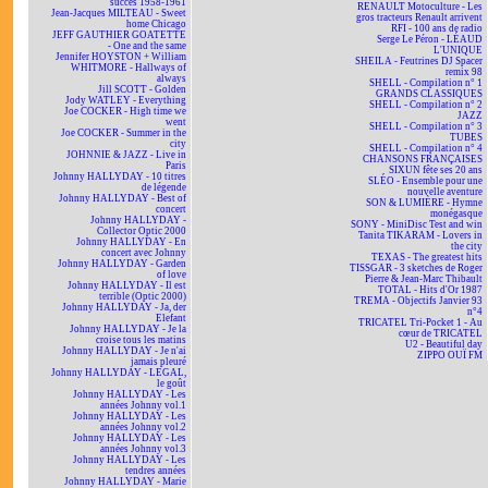
succès 1958-1961
RENAULT Motoculture - Les
Jean-Jacques MILTEAU - Sweet
gros tracteurs Renault arrivent
home Chicago
RFI - 100 ans de radio
JEFF GAUTHIER GOATETTE
Serge Le Péron - LÉAUD
- One and the same
L'UNIQUE
Jennifer HOYSTON + William
SHEILA - Feutrines DJ Spacer
WHITMORE - Hallways of
remix 98
always
SHELL - Compilation n° 1
Jill SCOTT - Golden
GRANDS CLASSIQUES
Jody WATLEY - Everything
SHELL - Compilation n° 2
Joe COCKER - High time we
JAZZ
went
SHELL - Compilation n° 3
Joe COCKER - Summer in the
TUBES
city
SHELL - Compilation n° 4
JOHNNIE & JAZZ - Live in
CHANSONS FRANÇAISES
Paris
SIXUN fête ses 20 ans
Johnny HALLYDAY - 10 titres
SLÉO - Ensemble pour une
de légende
nouvelle aventure
Johnny HALLYDAY - Best of
SON & LUMIÈRE - Hymne
concert
monégasque
Johnny HALLYDAY -
SONY - MiniDisc Test and win
Collector Optic 2000
Tanita TIKARAM - Lovers in
Johnny HALLYDAY - En
the city
concert avec Johnny
TEXAS - The greatest hits
Johnny HALLYDAY - Garden
TISSGAR - 3 sketches de Roger
of love
Pierre & Jean-Marc Thibault
Johnny HALLYDAY - Il est
TOTAL - Hits d'Or 1987
terrible (Optic 2000)
TREMA - Objectifs Janvier 93
Johnny HALLYDAY - Ja, der
n°4
Elefant
TRICATEL Tri-Pocket 1 - Au
Johnny HALLYDAY - Je la
cœur de TRICATEL
croise tous les matins
U2 - Beautiful day
Johnny HALLYDAY - Je n'ai
ZIPPO OUÏ FM
jamais pleuré
Johnny HALLYDAY - LEGAL,
le goût
Johnny HALLYDAY - Les
années Johnny vol.1
Johnny HALLYDAY - Les
années Johnny vol.2
Johnny HALLYDAY - Les
années Johnny vol.3
Johnny HALLYDAY - Les
tendres années
Johnny HALLYDAY - Marie