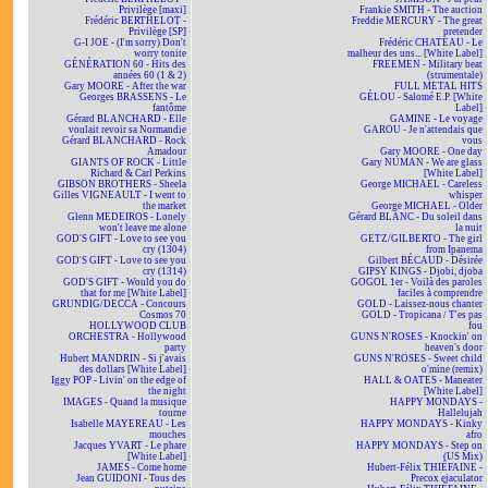
Privilège [maxi]
Frankie SMITH - The auction
Frédéric BERTHELOT -
Freddie MERCURY - The great
Privilège [SP]
pretender
G-I JOE - (I'm sorry) Don't
Frédéric CHATEAU - Le
worry tonite
malheur des uns... [White Label]
GÉNÉRATION 60 - Hits des
FREEMEN - Military beat
années 60 (1 & 2)
(strumentale)
Gary MOORE - After the war
FULL METAL HITS
Georges BRASSENS - Le
GÉLOU - Salomé E.P. [White
fantôme
Label]
Gérard BLANCHARD - Elle
GAMINE - Le voyage
voulait revoir sa Normandie
GAROU - Je n'attendais que
Gérard BLANCHARD - Rock
vous
Amadour
Gary MOORE - One day
GIANTS OF ROCK - Little
Gary NUMAN - We are glass
Richard & Carl Perkins
[White Label]
GIBSON BROTHERS - Sheela
George MICHAEL - Careless
Gilles VIGNEAULT - I went to
whisper
the market
George MICHAEL - Older
Glenn MEDEIROS - Lonely
Gérard BLANC - Du soleil dans
won't leave me alone
la nuit
GOD'S GIFT - Love to see you
GETZ/GILBERTO - The girl
cry (1304)
from Ipanema
GOD'S GIFT - Love to see you
Gilbert BÉCAUD - Désirée
cry (1314)
GIPSY KINGS - Djobi, djoba
GOD'S GIFT - Would you do
GOGOL 1er - Voilà des paroles
that for me [White Label]
faciles à comprendre
GRUNDIG/DECCA - Concours
GOLD - Laissez-nous chanter
Cosmos 70
GOLD - Tropicana / T'es pas
HOLLYWOOD CLUB
fou
ORCHESTRA - Hollywood
GUNS N'ROSES - Knockin' on
party
heaven's door
Hubert MANDRIN - Si j'avais
GUNS N'ROSES - Sweet child
des dollars [White Label]
o'mine (remix)
Iggy POP - Livin' on the edge of
HALL & OATES - Maneater
the night
[White Label]
IMAGES - Quand la musique
HAPPY MONDAYS -
tourne
Hallelujah
Isabelle MAYEREAU - Les
HAPPY MONDAYS - Kinky
mouches
afro
Jacques YVART - Le phare
HAPPY MONDAYS - Step on
[White Label]
(US Mix)
JAMES - Come home
Hubert-Félix THIÉFAINE -
Jean GUIDONI - Tous des
Precox ejaculator