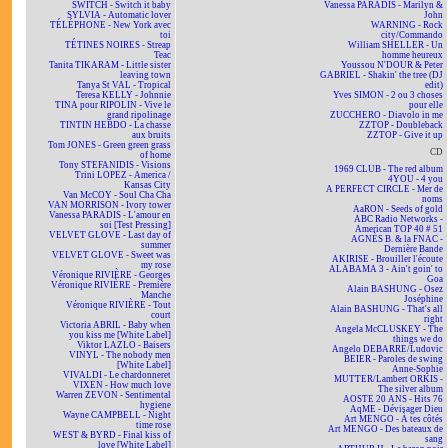
SWITCH - Switch it baby
Vanessa PARADIS - Marilyn &
SYLVIA - Automatic lover
John
TÉLÉPHONE - New York avec
WARNING - Rock
toi
city/Commando
TÉTINES NOIRES - Streap
William SHELLER - Un
Teac
homme heureux
Tanita TIKARAM - Little sister
Youssou N'DOUR & Peter
leaving town
GABRIEL - Shakin' the tree (DJ
Tanya St VAL - Tropical
edit)
Teresa KELLY - Johnnie
Yves SIMON - 2 ou 3 choses
TINA pour RIPOLIN - Vive le
pour elle
grand ripolinage
ZUCCHERO - Diavolo in me
TINTIN HEBDO - La chasse
ZZTOP - Doubleback
aux bruits
ZZTOP - Give it up
Tom JONES - Green green grass
CD
of home
Tony STEFANIDIS - Visions
1969 CLUB - The red album
Trini LOPEZ - America /
4YOU - 4 you
Kansas City
A PERFECT CIRCLE - Mer de
Van McCOY - Soul Cha Cha
noms
VAN MORRISON - Ivory tower
AaRON - Seeds of gold
Vanessa PARADIS - L'amour en
ABC Radio Networks -
soi [Test Pressing]
American TOP 40 # 51
VELVET GLOVE - Last day of
AGNÈS B. & la FNAC -
summer
Dernière Bande
VELVET GLOVE - Sweet was
AKIRISE - Brouiller l'écoute
my rose
ALABAMA 3 - Ain't goin' to
Véronique RIVIÈRE - Georges
Goa
Véronique RIVIÈRE - Première
Alain BASHUNG - Osez
Manche
Joséphine
Véronique RIVIÈRE - Tout
Alain BASHUNG - That's all
court
right
Victoria ABRIL - Baby when
Angela McCLUSKEY - The
you kiss me [White Label]
things we do
Viktor LAZLO - Baisers
Angelo DEBARRE/Ludovic
VINYL - The nobody men
BEIER - Paroles de swing
[White Label]
Anne-Sophie
VIVALDI - Le chardonneret
MUTTER/Lambert ORKIS -
VIXEN - How much love
The silver album
Warren ZEVON - Sentimental
AOSTE 20 ANS - Hits 76
hygiene
AqME - Dévisager Dieu
Wayne CAMPBELL - Night
Art MENGO - À tes côtés
time rose
Art MENGO - Des bateaux de
WEST & BYRD - Final kiss of
sang
love [White Label]