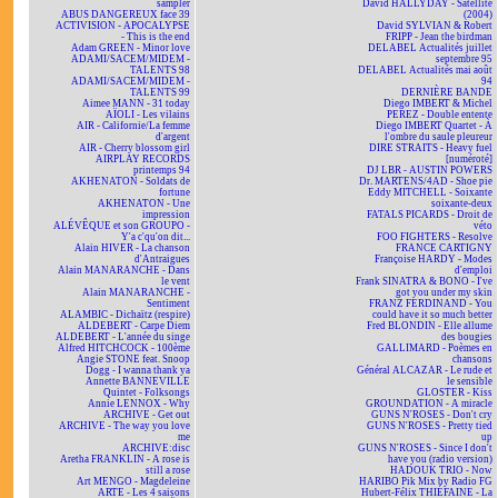
sampler
David HALLYDAY - Satellite
ABUS DANGEREUX face 39
(2004)
ACTIVISION - APOCALYPSE
David SYLVIAN & Robert
- This is the end
FRIPP - Jean the birdman
Adam GREEN - Minor love
DELABEL Actualités juillet
ADAMI/SACEM/MIDEM -
septembre 95
TALENTS 98
DELABEL Actualités mai août
ADAMI/SACEM/MIDEM -
94
TALENTS 99
DERNIÈRE BANDE
Aimee MANN - 31 today
Diego IMBERT & Michel
AÏOLI - Les vilains
PEREZ - Double entente
AIR - Californie/La femme
Diego IMBERT Quartet - À
d'argent
l'ombre du saule pleureur
AIR - Cherry blossom girl
DIRE STRAITS - Heavy fuel
AIRPLAY RECORDS
[numéroté]
printemps 94
DJ LBR - AUSTIN POWERS
AKHENATON - Soldats de
Dr. MARTENS/4AD - Shoe pie
fortune
Eddy MITCHELL - Soixante
AKHENATON - Une
soixante-deux
impression
FATALS PICARDS - Droit de
ALÉVÊQUE et son GROUPO -
véto
Y'a c'qu'on dit...
FOO FIGHTERS - Resolve
Alain HIVER - La chanson
FRANCE CARTIGNY
d'Antraigues
Françoise HARDY - Modes
Alain MANARANCHE - Dans
d'emploi
le vent
Frank SINATRA & BONO - I've
Alain MANARANCHE -
got you under my skin
Sentiment
FRANZ FERDINAND - You
ALAMBIC - Dichaïtz (respire)
could have it so much better
ALDEBERT - Carpe Diem
Fred BLONDIN - Elle allume
ALDEBERT - L'année du singe
des bougies
Alfred HITCHCOCK - 100ème
GALLIMARD - Poèmes en
Angie STONE feat. Snoop
chansons
Dogg - I wanna thank ya
Général ALCAZAR - Le rude et
Annette BANNEVILLE
le sensible
Quintet - Folksongs
GLOSTER - Kiss
Annie LENNOX - Why
GROUNDATION - A miracle
ARCHIVE - Get out
GUNS N'ROSES - Don't cry
ARCHIVE - The way you love
GUNS N'ROSES - Pretty tied
me
up
ARCHIVE:disc
GUNS N'ROSES - Since I don't
Aretha FRANKLIN - A rose is
have you (radio version)
still a rose
HADOUK TRIO - Now
Art MENGO - Magdeleine
HARIBO Pik Mix by Radio FG
ARTE - Les 4 saisons
Hubert-Félix THIÉFAINE - La