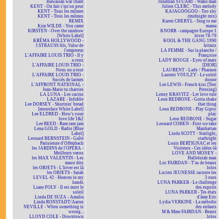
Hawaiian war chant
Jonathan STUART - Wako man
KENT - On fait c'qu'on peut
Julien CLERC - This melody
KENT - Tous les mômes
KAJAGOOGOO - Too shy
KENT - Tous les mômes
(midnight mix)
REMIX
Karen CHERYL - Sing to me
Kim WILDE - You came
mama
KIRSTEN - Over the rainbow
KNORR - campagne Europe 1
[White Label]
hiver 78-79
KRÉMA HOLLYWOOD -
KOOL & THE GANG 1990
J.STRAUSS fils, Valse de
hitmix
l'empereur
LA FEMME - Sur la planche /
L'AFFAIRE LOUIS TRIO - Il y
Françoise
a ceux
LADY ROUGE - Eyes of mars
L'AFFAIRE LOUIS TRIO -
[DIOR]
Nous on a tout
LAURENT - Lady / Pharaon
L'AFFAIRE LOUIS TRIO -
Laurent VOULZY - Le soleil
Succès de larmes
donne
L'AFFRONT NATIONAL -
Lee LEWIS - French kiss [Test
Jean-Marie tu charries
Pressing]
LA LUNA - Les cactus
Lenny KRAVITZ - Let love rule
LAZARE - Infidèle
Leon REDBONE - Gotta shake
Lee DORSEY - Shortnin' bread
that thing
[monoface White Label]
Leon REDBONE - Play Gipsy
Lee ELDRED - How's your
play
love life 1&2
Leon REDBONE - Sugar
Lee REED - Ram ram jam
Leonard COHEN - First we take
Lena GOLD - Radio [Blue
Manhattan
Label]
Linda SCOTT - Starlight,
Leonard BERNSTEIN - Gaîté
starbright
Parisienne d'Offenbach
Louis BERTIGNAC et les
les JARDINS de l'OPÉRA -
Visiteurs - Ces idées-là
Meilleurs vœux
LOVE AND MONEY -
les MAX VALENTIN - Les
Halleluiah man
maux dits
Luc FAIRDAN - T'as de beaux
les OBJETS - L'hiver est là
lolos
les OBJETS - Sarah
Lucien JEUNESSE raconte les
LEVEL 42 - Heaven in my
3 ours
hands
LUNA PARKER - Le challenge
Liane FOLY - Il est mort le
des espoirs
soleil
LUNA PARKER - Tes états
Linda DE SUZA - Amalia
d'âme Eric
Linda RONSTADT/Aaron
Lydia VERKINE - La mélodie
NEVILLE - When something is
des enfants
wrong...
M & Mme FAIRDAN - Beaux
LLOYD COLE - Downtown
lolos