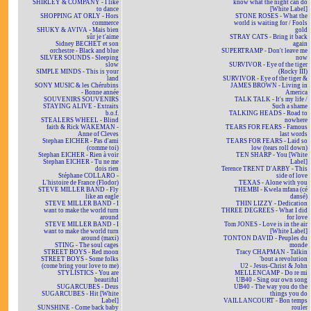
SHIRLEY & COMPANY - I like
know what the night can do
to dance
[White Label]
SHOPPING AT ORLY - Hors
STONE ROSES - What the
commerce
world is waiting for / Fools
SHUKY & AVIVA - Mais bien
gold
sûr je t'aime
STRAY CATS - Bring it back
Sidney BECHET et son
again
orchestre - Black and blue
SUPERTRAMP - Don't leave me
SILVER SOUNDS - Sleeping
now
slow
SURVIVOR - Eye of the tiger
SIMPLE MINDS - This is your
(Rocky III)
land
SURVIVOR - Eye of the tiger &
SONY MUSIC & les Chérubins
JAMES BROWN - Living in
- Bonne année
America
SOUVENIRS SOUVENIRS
TALK TALK - It's my life /
STAYING ALIVE - Extraits
Such a shame
b.o.f.
TALKING HEADS - Road to
STEALERS WHEEL - Blind
nowhere
faith & Rick WAKEMAN -
TEARS FOR FEARS - Famous
Anne of Cleves
last words
Stephan EICHER - Pas d'ami
TEARS FOR FEARS - Laid so
(comme toi)
low (tears roll down)
Stephan EICHER - Rien à voir
TEN SHARP - You [White
Stephan EICHER - Tu ne me
Label]
dois rien
Terence TRENT D'ARBY - This
Stéphane COLLARO -
side of love
L'histoire de France (Flodor)
TEXAS - Alone with you
STEVE MILLER BAND - Fly
THEMBI - Kwela mfana (cé
like an eagle
dansé)
STEVE MILLER BAND - I
THIN LIZZY - Dedication
want to make the world turn
THREE DEGREES - What I did
around
for love
STEVE MILLER BAND - I
Tom JONES - Love is in the air
want to make the world turn
[White Label]
around (maxi)
TONTON DAVID - Peuples du
STING - The soul cages
monde
STREET BOYS - Red moon
Tracy CHAPMAN - Talkin
STREET BOYS - Some folks
'bout a revolution
(come bring your love to me)
U2 - Jesus-Christ & John
STYLISTICS - You are
MELLENCAMP - Do re mi
beautiful
UB40 - Sing our own song
SUGARCUBES - Deus
UB40 - The way you do the
SUGARCUBES - Hit [White
things you do
Label]
VAILLANCOURT - Bon temps
SUNSHINE - Come back baby
rouler