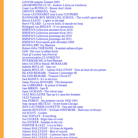
GOOOM sampler summer 2003
GRAMOPHONE 01/10 - Andrew Litton on Gershwin
Grant Lee BUFFALO - Honey don't think
GROOVE ARMADA - Easy
Gustav LEONHARDT joue Louis COUPERIN
HANDSOME BOY MODELING SCHOOL - The world's gone mad
Hector ZAZOU - Lights in the dark
Hervé VILARD - La vie est belle, le monde est beau
Hildegard von BINGEN - O vis aeternitatis
HMNEWS Collection automne hiver 2010
HMNEWS Collection automne hiver 2011
HMNEWS Collection printemps été 2010
HMNEWS Collection printemps été 2012
HMNEWS Nouveautés août décembre 2009
HONDA HRV Joy Machine
Hubert-Félix THIÉFAINE - Scandale mélancolique
IAM - Nés sous la même étoile
iJazz @ London Jazz Festival
incontournables CLASSIQUES
INTERMARCHÉ la Ferté Bernard
Irène JACOB lit Haruki MURAKAMI
Isabelle BOULAY - Sans toi
Isabelle BOULAY + Johnny HALLYDAY - Tout au bout de nos peines
ISLAND/REMARK - Treasure 2 printemps 96
ISLAND/REMARK - Treasure 4 hiver 97
Jack RADICS - It's in her kiss
James Newton HOWARD - The Interpreter
Jan GARBAREK - In praise of dreams
Jane BIRKIN - Jane B.
Janet JACKSON - The velvet rope
JAZZ MAGAZINE Tant qu'il y aura des hommes
JAZZ Tublieft 3
Jean FERRAT - Ses premiers succès 1958-1961
Jean-Jacques MILTEAU - Sweet home Chicago
JEFF GAUTHIER GOATETTE - One and the same
Jennifer HOYSTON + William WHITMORE - Hallways of always
Jill SCOTT - Golden
Jody WATLEY - Everything
Joe COCKER - High time we went
Joe COCKER - Summer in the city
JOHNNIE & JAZZ - Live in Paris
Johnny HALLYDAY - 10 titres de légende
Johnny HALLYDAY - Best of concert
Johnny HALLYDAY - Collector Optic 2000
Johnny HALLYDAY - En concert avec Johnny