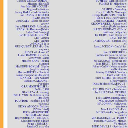
Jacques VANDEVOORDE -
FUMÉES - Chansons d'hier
Miserere [dédicacé]
FUMÉES II - Mélodies et
Jean-Marc BIENCOURT -
chansons
Jingles d'imitations
GAMINE - Dream boy
Jimmy HALL - Cadillac tracks
Gary NUMAN - New anger
Joe DASSIN - CBS 66343
George HARRISON - 33 & 1/3
(Radio France)
[White Label/Test Pressing]
John CALE - Music for a new
George MICHAEL - Amazing
society
GROOVERIDER - Rainbows of
Jon ANDERSON - Animation
colour (MAW remixes)
KROKUS - Hardware [White
HAPPY MONDAYS - Pills 'n'
Label/Test Pressing]
thrills and bellyaches
la TRIBUNE de GENÈVE
Ian DURY - Lord Upminster
LBS - Action
JAM - The gift
LBS - Aurum
JAMIROQUAI - Sampler Best
Le MONDE de la
of
MUSIQUE/TÉLÉRAMA - Les
Janet JACKSON - Got 'til it's
copieurs
gone
LEVEL 42 - Level 42
Jean SCHULTHEIS -
Lionel HAMPTON - Jazz in
Confidence pour confidence
jazz [White Label]
(remixes house)
Madleen KANE - Rough
Joe JACKSON - Stepping out
diamond
John HIATT - Slow turning
MAGNUM BONUM - Gigolo
Johnny CASH - Water from the
(english version)
wells of home
Maurice BITTER - Chants et
Johnny CLEGG & Savuka -
danses d'Argentine [dédicacé]
Third world child
MAXELL - Rock Sampler
Julien CLERC - This melody
Nathalie CARDONE -
[Test Pressing]
Populaire
Katia & Marielle LABEQUE -
O.P.R. MONTPELLIER -
Gershwin
Berlioz 1988
KILLING JOKE - Revelations
Ofra HAZA - Love song
les ENFANTS du MISTRAL
Patti FLYNN - With love to you
volume 2
[dédicacé]
Louis ARMSTRONG plays
POLYDOR - les géants de l'été
W.C. HANDY [dédicacé]
volume 2
MADONNA - Hollywood
RICKY AMIGOS - Delirios
(remixes)
[White Label]
Marc LAVOINE - Paris
ROCK AROUND THE
MC SOLAAR - Bouge de là
WORLD radio show
(remix)
Roger BOURDIN - TIMING 8,
MECHAGODZILLA - Planet X
Confidences d'un flûtiste
Michael JACKSON - Michael
Roger VERMEER -
Vs Michael
Rumba/Cha-cha-cha
MINK DEVILLE - Sportin' life