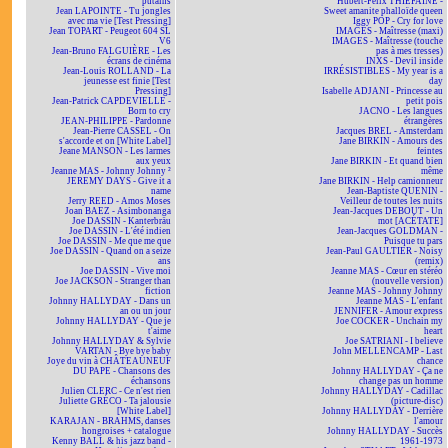
putains
Hubert-Félix THIÉFAINE -
Jean LAPOINTE - Tu jongles
Sweet amanite phalloïde queen
avec ma vie [Test Pressing]
Iggy POP - Cry for love
Jean TOPART - Peugeot 604 SL
IMAGES - Maîtresse (maxi)
V6
IMAGES - Maîtresse (touche
Jean-Bruno FALGUIÈRE - Les
pas à mes tresses)
écrans de cinéma
INXS - Devil inside
Jean-Louis ROLLAND - La
IRRÉSISTIBLES - My year is a
jeunesse est finie [Test
day
Pressing]
Isabelle ADJANI - Princesse au
Jean-Patrick CAPDEVIELLE -
petit pois
Born to cry
JACNO - Les langues
JEAN-PHILIPPE - Pardonne
étrangères
Jean-Pierre CASSEL - On
Jacques BREL - Amsterdam
s'accorde et on [White Label]
Jane BIRKIN - Amours des
Jeane MANSON - Les larmes
feintes
aux yeux
Jane BIRKIN - Et quand bien
Jeanne MAS - Johnny Johnny ²
même
JEREMY DAYS - Give it a
Jane BIRKIN - Help camionneur
name
Jean-Baptiste QUENIN -
Jerry REED - Amos Moses
Veilleur de toutes les nuits
Joan BAEZ - Asimbonanga
Jean-Jacques DEBOUT - Un
Joe DASSIN - Kanterbräu
mot [ACÉTATE]
Joe DASSIN - L'été indien
Jean-Jacques GOLDMAN -
Joe DASSIN - Me que me que
Puisque tu pars
Joe DASSIN - Quand on a seize
Jean-Paul GAULTIER - Noisy
ans
(remix)
Joe DASSIN - Vive moi
Jeanne MAS - Cœur en stéréo
Joe JACKSON - Stranger than
(nouvelle version)
fiction
Jeanne MAS - Johnny Johnny
Johnny HALLYDAY - Dans un
Jeanne MAS - L'enfant
an ou un jour
JENNIFER - Amour express
Johnny HALLYDAY - Que je
Joe COCKER - Unchain my
t'aime
heart
Johnny HALLYDAY & Sylvie
Joe SATRIANI - I believe
VARTAN - Bye bye baby
John MELLENCAMP - Last
Joye du vin à CHÂTEAUNEUF
chance
DU PAPE - Chansons des
Johnny HALLYDAY - Ça ne
échansons
change pas un homme
Julien CLERC - Ce n'est rien
Johnny HALLYDAY - Cadillac
Juliette GRÉCO - Ta jalousie
(picture-disc)
[White Label]
Johnny HALLYDAY - Derrière
KARAJAN - BRAHMS, danses
l'amour
hongroises + catalogue
Johnny HALLYDAY - Succès
Kenny BALL & his jazz band -
1961-1973