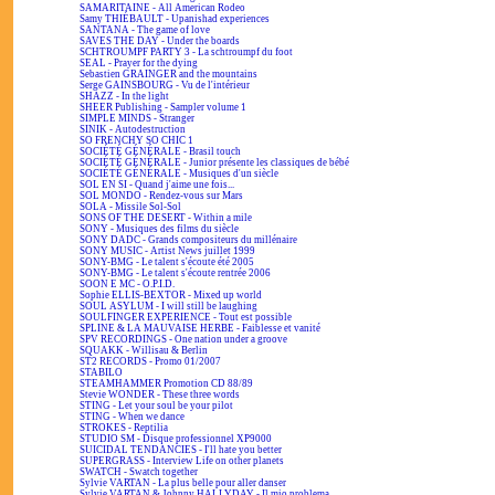
SAMARITAINE - All American Rodeo
Samy THIÉBAULT - Upanishad experiences
SANTANA - The game of love
SAVES THE DAY - Under the boards
SCHTROUMPF PARTY 3 - La schtroumpf du foot
SEAL - Prayer for the dying
Sebastien GRAINGER and the mountains
Serge GAINSBOURG - Vu de l'intérieur
SHAZZ - In the light
SHEER Publishing - Sampler volume 1
SIMPLE MINDS - Stranger
SINIK - Autodestruction
SO FRENCHY SO CHIC 1
SOCIÉTÉ GÉNÉRALE - Brasil touch
SOCIÉTÉ GÉNÉRALE - Junior présente les classiques de bébé
SOCIÉTÉ GÉNÉRALE - Musiques d'un siècle
SOL EN SI - Quand j'aime une fois...
SOL MONDO - Rendez-vous sur Mars
SOLA - Missile Sol-Sol
SONS OF THE DESERT - Within a mile
SONY - Musiques des films du siècle
SONY DADC - Grands compositeurs du millénaire
SONY MUSIC - Artist News juillet 1999
SONY-BMG - Le talent s'écoute été 2005
SONY-BMG - Le talent s'écoute rentrée 2006
SOON E MC - O.P.I.D.
Sophie ELLIS-BEXTOR - Mixed up world
SOUL ASYLUM - I will still be laughing
SOULFINGER EXPERIENCE - Tout est possible
SPLINE & LA MAUVAISE HERBE - Faiblesse et vanité
SPV RECORDINGS - One nation under a groove
SQUAKK - Willisau & Berlin
ST2 RECORDS - Promo 01/2007
STABILO
STEAMHAMMER Promotion CD 88/89
Stevie WONDER - These three words
STING - Let your soul be your pilot
STING - When we dance
STROKES - Reptilia
STUDIO SM - Disque professionnel XP9000
SUICIDAL TENDANCIES - I'll hate you better
SUPERGRASS - Interview Life on other planets
SWATCH - Swatch together
Sylvie VARTAN - La plus belle pour aller danser
Sylvie VARTAN & Johnny HALLYDAY - Il mio problema