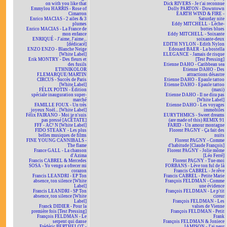
on with you like that
Dick RIVERS - Je t'ai reconnue
Emmylou HARRIS - Rose of
Dolly PARTON - Downtown
Cimarron
EARTH WIND & FIRE -
Enrico MACIAS - 2 ailes & 3
Saturday nite
plumes
Eddy MITCHELL - Lèche-
Enrico MACIAS - La France de
bottes blues
mon enfance
Eddy MITCHELL - Soixante
ENRIQUÉ - J'aime, J'aime...
soixante-deux
[dédicacé]
EDITH NYLON - Edith Nylon
ENZO ENZO - Blanche Neige
Edouard BAER - La bostella
[White Label]
ELEGANCE - Jamais de risque
Erik MONTRY - Des fleurs et
[Test Pressing]
des fusils
Etienne DAHO - Caribbean sea
ETHNIKOLOR
Etienne DAHO - Des
F.LEMARQUE/MARTIN
attractions désastre
CIRCUS - Succès de Paris
Etienne DAHO - Epaule tattoo
[White Label]
Etienne DAHO - Epaule tattoo
FÉLIX POTIN - Édition
(maxi)
spéciale inauguration super-
Etienne DAHO - Il ne dira pas
marché
[White Label]
FAMILLE FOUX - Un très
Etienne DAHO - Les voyages
joyeux Noël... [White Label]
immobiles
Félix FAIRANO - Moi je n'suis
EURYTHMICS - Sweet dreams
pas pressé [ACÉTATE]
(are made of this) REMIX 91
FFF - AC² N [White Label]
FARID - Un amour montagne
FIDO STEAKY - Les plus
Florent PAGNY - Ça fait des
belles musiques de films
nuits
FINE YOUNG CANNIBALS -
Florent PAGNY - Comme
The flame
d'habitude [Claude François]
France GALL - La chanson
Florent PAGNY - Jolie môme
d'Azima
[Léo Ferré]
Francis CABREL & Mercedes
Florent PAGNY - Tue-moi
SOSA - Yo vengo a ofrecer mi
FORBANS - Lève ton ful de là
corazon
Francis CABREL - Je rêve
Francis LEANDRI - EP Ton
Francis CABREL - Petite Marie
absence, ton silence [White
François FELDMAN - Comme
Label]
une évidence
Francis LEANDRI - SP Ton
François FELDMAN - Le p'tit
absence, ton silence [White
cireur
Label]
François FELDMAN - Les
Franck DIDIER - Pour la
valses de Vienne
première fois [Test Pressing]
François FELDMAN - Petit
François FELDMAN - Le
Frank
serpent qui danse
François FELDMAN & Joniece
Frédéric BERTHELOT -
JAMISON - J'ai peur