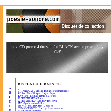
maxi CD promo 4 titres de feu BLACK avec reprise d'Iggy
POP
DISPONIBLE DANS CD
A
ÉTHIOPIQUES L'âge d'or de la musique éthiopienne
B
113 feat. Black Rénégat - Un jour de paix
1900-1949 - Les plus grands classiques
C
22 PISTEPIRKKO - Birdy
22 PISTEPIRKKO - Don't say I'm so evil
D
2MS - Que la lumière brille
E
3rd WISH feat. BabyBash - Obsesion
65DAYSOFSTATIC - Don't go down to sorrow
F
7 QUESTIONS sampler