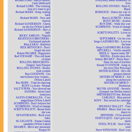
Richard LORD - Rallye Monte-
Everybody needs somebody to
Carlo [dédicacé]
love
Richard LORD - The winning
ROLLING STONES - Paint It,
lion (it's time to go)
Black
Richard MARX - Keep coming
ROMANCE - Dance my way to
back
your heart
Richard MARX - Now and
Rose LAURENS - Africa
forever
ROXY MUSIC - Avalon
Richard SANDERSON - Check
RUN DMC - Walk this way
on the list [White Label]
SCORPIONS - Wind of change
Richard SANDERSON - She's a
(maxi)
lady
SCRITTI POLITTI - Lover to
RICKY AMIGOS - Téquila
fall
RIGHTEOUS BROTHERS -
SEPTEMBER - Cry for you
Unchained melody
Serge GAINSBOURG - Love on
Rika ZARAÏ - Hallelou
the beat
RITA MITSOUKO - Don't
Serge GAINSBOURG & Eddy
forget the nite
MITCHELL - Vieille canaille
Robert PALMER - Happiness
SHEILA - Spacer remix 98 ²
Rod STEWART - This old heart
SHONA - Elodie mon rêve
of mine
Sidney BECHET - Petite fleur /
ROLLING BIDOCHONS -
Dans les rues d'Antibes
Jumpin' Jack Flasque
Sinead O'CONNOR - Jump in
ROLLING STONES - Honky
the river [Test Pressing]
tonk women
SISTER SLEDGE - He's the
Ron GOODWIN - Ces
greatest dancer
merveilleux fous volants...
SISTERS OF MERCY - All
[White Label]
along the watchtower
Roy ROBY - Time for dancing
SISTERS OF MERCY -
RUDY La Scala - Woman
Dominion
SALT'N'PEPA - You showed me
SKUNK ANANSIE - Secretly
SANDRA - Secret land
(Armand van Helden remix)
(remixes)
SMITHEREENS feat. Belinda
SANTA ESMERALDA - C'est
CARLISLE - Blue period
magnifique [White Label]
SONY - Test record for cartridge
SCORPIONS - Don't believe her
file
SCORPIONS - Wind of change
SPANDAU BALLET - True
SCRITTI POLITTI - Boom there
SPARKS - Music that you can
she was
dance to
SENATOR KING - Rock your
SPINNERS - I'll be around
baby
STATUS QUO - Can't give you
SG GIGANTE - Fumar é matar
more
saudades [White Label]
STEEL PULSE - Soul of my
SHAMEN - Move any mountain
soul
Progen 91
Steve WINWOOD - Don't you