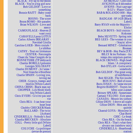
BLACK - Fly up to the moon
Art MENGO - Côté cour
BLACK - You're a big girl now
AVIGNON au 8 décembre
Bob GELDOF - Love or
AVIONS - Nuit sauvage
something
B-52's - Planet Claire
Bonnie RAITT - Baby come
BAB & ROLANDO 808 - Mas
back
que nada
BOONS - The score
BADGAM - SP 1428 [Black
Boum BOMO - Hit-parades
Label]
Brian WILSON - Love and
Barry RYAN with the Majority -
mercy
Eloïse
CAMOUFLAGE - Heaven (I
BEACH BOYS - Still cruisin /
want you)
Kokomo
CARAVELLI pour LOTUS
Bebu SILVETTI - Spring rain
Carlos Alberto IRIGARAY -
BEE GEES - The woman in you
Navidad Criolla
/ Stayin' alive
Caroline LOEB - Mots croisés /
Bernard MINET - Génération
Le téléfon
Bioman
CATHY - Tout est littérature
BEV & BOB - Hey Paula [T.P.]
CENTER - Navsiegda
BILLY & les Forbans - Au
Chant du 7ème Congrès de la
temps des surprises-parties
BONNETERIE (TP dédicacé)
BLACK CROWES - High head
Charles BORELLI présente
blues / A conspiracy
Georges SOLCHANY
Bob DYLAN - Gotta serve
Charles DUMONT - Je t'aime /
somebody
Nuit blanche à Honfleur
Bob GELDOF - The great song
Charlie SPAHN - Loving you,
of indifference
loving me
Bob SEGER - The fire inside
CHER - Gypsys, tramps and
BON JOVI - Bed of roses
thieves [White Label]
Boris DJIAN - Je t'aime encore
CHINA CRISIS - Black man ray
Brigitte BARDOT - Toutes les
CHOPPER - Lili/Heidi bleib
bêtes sont à aimer
blu [White Label]
Britney SPEARS - Sometimes
Chris EVERS - Ce n'est pas une
Caetano VELOSO - Este amor
vie
CANADA - Mourir les sirènes
Chris REA - I can hear your
Céline DION - I drove all night
heart beat
Céline DION - Mon ami m'a
Chubby CHECKER/Hank
quittée
BALLARD - The twist
Chantal GOYA - Monsieur le
[Acétate]
Chat Botté
CINDERELLA - Nobody's fool
CHIC - Le freak
Claudia BRÜCKEN - Absolute
Chris REA - On the beach
COLL - Pretty little girl [White
Chris REA - That's what they
Label]
always say (rainbow mix)
COLUCHE - La politique
CINDERELLA - Heartbreak
(revue de presse)
station