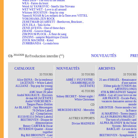
Wasis DIOP - The lord of the feather
WEA - Faites du bruit
Weird Al YANKOVIC - Smells like Nirvana
WET WET WET - Love is all around
Whitney HOUSTON - Step by step
Yannick NOAH & Les enfants de la Terre avec VITTEL
YOKOHAMA ZEN ROCK
ZEHETMAIR QUARTETT - Beethoven, Bruckner...
ZEN ZILA - Tata Aïcha
ZEND AVESTA - One of these days
ZHANÉ - Groove thang
ZIM POUM PLOCK - A fleur de sang
ZINZINS - sampler République Zinzin
ZOUK MACHINE - Kréol
ZURRIBANDA - La mala hora
2014/2026
ici
NOUVEAUTÉS
PRE
©b
Re℗roduction interdite (
)
CATALOGUE
NOUVEAUTÉS
ARCHIVES
33 TOURS
33 TOURS
33 TOURS
Alice DONA - De la tendresse
ABBÉ J. SYLVESTRE -
25 ans d'ISRAËL - Renaissance
[ACÉTATE + White Label]
CHAMBORIGAUD
d'une nation
ALLIANZ - Top pop for young
[ACÉTATE]
33ème gala de l'UNION des
people
ARTISTES (1963)
45 TOURS
AMC feiert 20 jahre
4TH & BROADWAY Sampler
André MALRAUX - Discours
ABBA - Lay all your love on me
Sidney BECHET - Silent night /
de mai 68 [ACÉTATE]
AIR FRANCE - Escale-Party,
White Christmas
André VERCHUREN -
vacances dansantes autour du
Tangos/Pasos-Dobles
monde
CD
Art BLAKEY - Jazz Messengers
AIR INTER - Notre monde c'est
MERCEDES BENZ - Mercedes
70 [White Label]
la France
190
AZ - Compilations
Al MARTINO - Torero (maxi)
85150/85151 [White Labels]
ALAN PARSONS PROJECT -
AUTRES SUPPORTS
BEETHOVEN - Disque de
The turn of a friendly card
démonstration
ALPHA BLONDY & the Solar
Divine MADNESS
Benny CARTER & Oscar
System - Révolution
PETERSON Quartet - Alone
BARCLAY - Le son de la
together
rumeur
Big Bill BROONZY - Last
BEETHOVEN - Symphonies 1