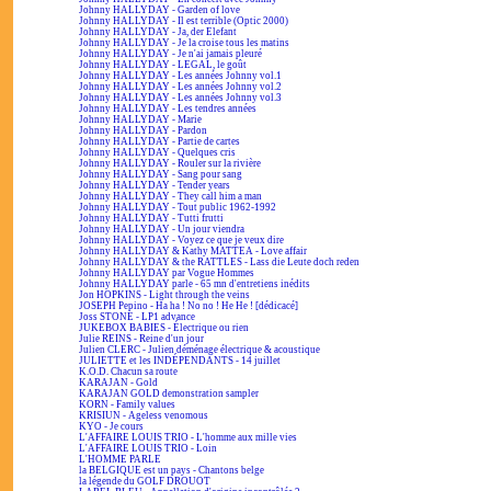
Johnny HALLYDAY - Garden of love
Johnny HALLYDAY - Il est terrible (Optic 2000)
Johnny HALLYDAY - Ja, der Elefant
Johnny HALLYDAY - Je la croise tous les matins
Johnny HALLYDAY - Je n'ai jamais pleuré
Johnny HALLYDAY - LEGAL, le goût
Johnny HALLYDAY - Les années Johnny vol.1
Johnny HALLYDAY - Les années Johnny vol.2
Johnny HALLYDAY - Les années Johnny vol.3
Johnny HALLYDAY - Les tendres années
Johnny HALLYDAY - Marie
Johnny HALLYDAY - Pardon
Johnny HALLYDAY - Partie de cartes
Johnny HALLYDAY - Quelques cris
Johnny HALLYDAY - Rouler sur la rivière
Johnny HALLYDAY - Sang pour sang
Johnny HALLYDAY - Tender years
Johnny HALLYDAY - They call him a man
Johnny HALLYDAY - Tout public 1962-1992
Johnny HALLYDAY - Tutti frutti
Johnny HALLYDAY - Un jour viendra
Johnny HALLYDAY - Voyez ce que je veux dire
Johnny HALLYDAY & Kathy MATTEA - Love affair
Johnny HALLYDAY & the RATTLES - Lass die Leute doch reden
Johnny HALLYDAY par Vogue Hommes
Johnny HALLYDAY parle - 65 mn d'entretiens inédits
Jon HOPKINS - Light through the veins
JOSEPH Pepino - Ha ha ! No no ! He He ! [dédicacé]
Joss STONE - LP1 advance
JUKEBOX BABIES - Électrique ou rien
Julie REINS - Reine d'un jour
Julien CLERC - Julien déménage électrique & acoustique
JULIETTE et les INDÉPENDANTS - 14 juillet
K.O.D. Chacun sa route
KARAJAN - Gold
KARAJAN GOLD demonstration sampler
KORN - Family values
KRISIUN - Ageless venomous
KYO - Je cours
L'AFFAIRE LOUIS TRIO - L'homme aux mille vies
L'AFFAIRE LOUIS TRIO - Loin
L'HOMME PARLE
la BELGIQUE est un pays - Chantons belge
la légende du GOLF DROUOT