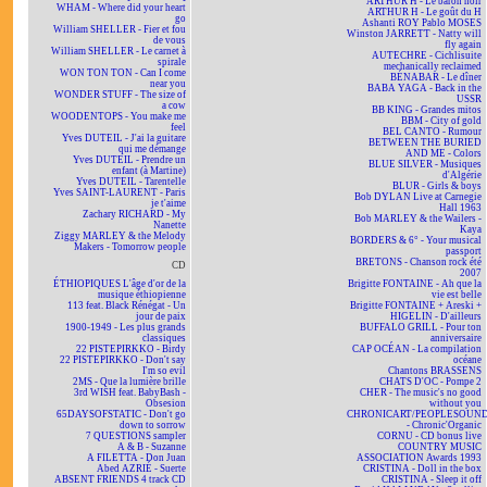
ARTHUR H - Le baron noir
WHAM - Where did your heart
ARTHUR H - Le goût du H
go
Ashanti ROY Pablo MOSES
William SHELLER - Fier et fou
Winston JARRETT - Natty will
de vous
fly again
William SHELLER - Le carnet à
AUTECHRE - Cichlisuite
spirale
mechanically reclaimed
WON TON TON - Can I come
BÉNABAR - Le dîner
near you
BABA YAGA - Back in the
WONDER STUFF - The size of
USSR
a cow
BB KING - Grandes mitos
WOODENTOPS - You make me
BBM - City of gold
feel
BEL CANTO - Rumour
Yves DUTEIL - J'ai la guitare
BETWEEN THE BURIED
qui me démange
AND ME - Colors
Yves DUTEIL - Prendre un
BLUE SILVER - Musiques
enfant (à Martine)
d'Algérie
Yves DUTEIL - Tarentelle
BLUR - Girls & boys
Yves SAINT-LAURENT - Paris
Bob DYLAN Live at Carnegie
je t'aime
Hall 1963
Zachary RICHARD - My
Bob MARLEY & the Wailers -
Nanette
Kaya
Ziggy MARLEY & the Melody
BORDERS & 6° - Your musical
Makers - Tomorrow people
passport
BRETONS - Chanson rock été
CD
2007
ÉTHIOPIQUES L'âge d'or de la
Brigitte FONTAINE - Ah que la
musique éthiopienne
vie est belle
113 feat. Black Rénégat - Un
Brigitte FONTAINE + Areski +
jour de paix
HIGELIN - D'ailleurs
1900-1949 - Les plus grands
BUFFALO GRILL - Pour ton
classiques
anniversaire
22 PISTEPIRKKO - Birdy
CAP OCÉAN - La compilation
22 PISTEPIRKKO - Don't say
océane
I'm so evil
Chantons BRASSENS
2MS - Que la lumière brille
CHATS D'OC - Pompe 2
3rd WISH feat. BabyBash -
CHER - The music's no good
Obsesion
without you
65DAYSOFSTATIC - Don't go
CHRONICART/PEOPLESOUN
down to sorrow
- Chronic'Organic
7 QUESTIONS sampler
CORNU - CD bonus live
A & B - Suzanne
COUNTRY MUSIC
A FILETTA - Don Juan
ASSOCIATION Awards 1993
Abed AZRIÉ - Suerte
CRISTINA - Doll in the box
ABSENT FRIENDS 4 track CD
CRISTINA - Sleep it off