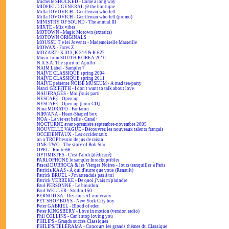
Michelle SHOCKED - Come a long way
MIDFIELD GENERAL @ the boutique
Milla JOVOVICH - Gentleman who fell
Milla JOVOVICH - Gentleman who fell (promo)
MINISTRY OF SOUND - The annual III
MIXTE - Mix vibes
MOTOWN - Magic Motown (extraits)
MOTOWN ORIGINALS
MOUSSU T e lei Jovents - Mademoiselle Marseille
MOWAX - Faces Z
MOZART - K.313, K.314 & K.622
Music from SOUTH KOREA 2010
N.A.S.A. The spirit of Apollo
NAIM Label - Sampler 7
NAÏVE CLASSIQUE spring 2004
NAÏVE CLASSIQUE spring 2011
NAÏVE présente NOISE MUSEUM - A mad tea-party
Nanci GRIFFITH - I don't want to talk about love
NAUFRAGÉS - Moi j'suis parti
NESCAFÉ - Open up
NESCAFÉ - Open up [mini CD]
Nina MORATO - Fanfaron
NIRVANA - Heart-Shaped box
NOA - La vie est belle - Canal+
NOCTURNE avant-première septembre-novembre 2005
NOUVELLE VAGUE - Découvrez les nouveaux talents français
OCCIDENTAUX - Les occidentaux
on a TROP besoin de jus de raisin
ONE-TWO - The story of Bob Star
OPEL - Route 66
OPTIMISTES - C'est l'aïoli [dédicacé]
PARLOPHONE le sampler Inrockuptibles
Pascal DUBROCA & les Vierges Noires - Jours tranquilles à Paris
Patricia KAAS - À qui d'autre que vous (Renault)
Patrick BRUEL - J'm'attendais pas à toi
Patrick VERBEKE - De quoi j'vais m'plaindre
Paul PERSONNE - Le bourdon
Paul WELLER - Studio 150
PERNOD SA - Des sons 51 nouveaux
PET SHOP BOYS - New York City boy
Peter GABRIEL - Blood of eden
Peter KINGSBERY - Love in motion (version radio)
Phil COLLINS - Can't stop loving you
PHILIPS - Grands succès Classiques
PHILIPS/TÉLÉRAMA - Concours les grands thèmes du Classique