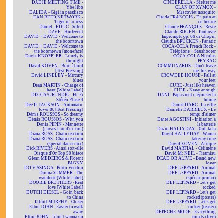
DADJE MEETING TIME -
CINDERELLA - Shelter me
Ybo libo
CLAN OF XYMOX -
DALIDA - Gigi in paradisco
Muscoviet mosquito
DAN REED NETWORK -
Claude FRANÇOIS - Du pain et
Tiger in a dress
du beurre
Daniel LEDUC - Soleil
Claude FRANÇOIS - Reste
DAVE - Hurlevent
Claude ROGEN - Fantaisie
DAVID + DAVID - Welcome to
Impromptu op. 66 de Chopin
the boomtown
Claudia BRÜCKEN - Fanatic
DAVID + DAVID - Welcome to
COCA-COLA French Rock -
the boomtown [monoface]
Téléphone + Starshooter
David KNOPFLER - Lonely is
COCA-COLA Nicolas
the night
PEYRAC
David KOVEN - Bord à bord
COMMUNARDS - Don't leave
[Test Pressing]
me this way
David LINDLEY - Mercury
CROWDED HOUSE - Fall at
blues
your feet
Dean MARTIN - Change of
CURE - Just like heaven
heart [White Label]
CURE - Never enough
DECCA/GRUNDIG - Hi-Fi
DANI - Papa vient d'épouser la
Stéréo Phase 4
bonne
Dee D. JACKSON - Automatic
Daniel DARC - La ville
lover 88 [Test Pressing]
Danielle DARRIEUX - Le
Démis ROUSSOS - So dreamy
temps d'aimer
Démis ROUSSOS - With you
Dante AGOSTINI - Initiation à
Denis PEPIN - Marinette
la batterie
(j'avais l'air d'un con)
David HALLYDAY - Ooh la la
Diana ROSS - Chain reaction
David HALLYDAY - Wanna
Diana ROSS - Chain reaction
take my time
(special dance mix)
David KOVEN - Afrique
Dick RIVERS - Ainsi soit-elle
David MARTIAL - Célimène
Disque d'Or Top 50 biface
David Mc NEIL - Tiramisu
Glenn MEDEIROS & Florent
DEAD OR ALIVE - Brand new
PAGNY
lover
DO VISSINGA - Porto Vecchio
DEF LEPPARD - Animal
Donna SUMMER - The
DEF LEPPARD - Animal
wanderer [White Label]
(spécial promo)
DOOBIE BROTHERS - Real
DEF LEPPARD - Let's get
love [White Label]
rocked
DUTCH DIESEL - Goin' back
DEF LEPPARD - Let's get
to China
rocked (poster)
Elliott MURPHY - Closer
DEF LEPPARD - Let's get
Elton JOHN - Easier to walk
rocked (teaser)
away
DEPECHE MODE - Everything
Elton JOHN - I don't wanna go
counts (live)