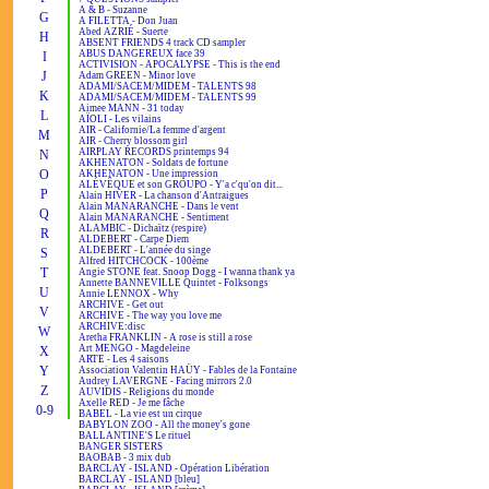
A & B - Suzanne
G
A FILETTA - Don Juan
Abed AZRIÉ - Suerte
H
ABSENT FRIENDS 4 track CD sampler
ABUS DANGEREUX face 39
I
ACTIVISION - APOCALYPSE - This is the end
J
Adam GREEN - Minor love
ADAMI/SACEM/MIDEM - TALENTS 98
K
ADAMI/SACEM/MIDEM - TALENTS 99
Aimee MANN - 31 today
L
AÏOLI - Les vilains
AIR - Californie/La femme d'argent
M
AIR - Cherry blossom girl
AIRPLAY RECORDS printemps 94
N
AKHENATON - Soldats de fortune
O
AKHENATON - Une impression
ALÉVÊQUE et son GROUPO - Y'a c'qu'on dit...
P
Alain HIVER - La chanson d'Antraigues
Alain MANARANCHE - Dans le vent
Q
Alain MANARANCHE - Sentiment
ALAMBIC - Dichaïtz (respire)
R
ALDEBERT - Carpe Diem
ALDEBERT - L'année du singe
S
Alfred HITCHCOCK - 100ème
T
Angie STONE feat. Snoop Dogg - I wanna thank ya
Annette BANNEVILLE Quintet - Folksongs
U
Annie LENNOX - Why
ARCHIVE - Get out
V
ARCHIVE - The way you love me
ARCHIVE:disc
W
Aretha FRANKLIN - A rose is still a rose
Art MENGO - Magdeleine
X
ARTE - Les 4 saisons
Y
Association Valentin HAÜY - Fables de la Fontaine
Audrey LAVERGNE - Facing mirrors 2.0
Z
AUVIDIS - Religions du monde
Axelle RED - Je me fâche
0-9
BABEL - La vie est un cirque
BABYLON ZOO - All the money's gone
BALLANTINE'S Le rituel
BANGER SISTERS
BAOBAB - 3 mix dub
BARCLAY - ISLAND - Opération Libération
BARCLAY - ISLAND [bleu]