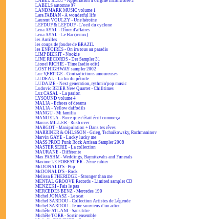
LABEL BLEU - Appellation d'origine incontrôlée 2
LABELS automne 97
LANDMARK MUSIC volume 1
Lara FABIAN - A wonderful life
Laurent VOULZY - Une héroïne
LEFDUP & LEFDUP - L'oeil du cyclone
Lena AYAL - Dîner d'affaires
Lena AYAL - Le Bar (remix)
les Antilles
les coups de foudre de BRAZIL
les ENFOIRÉS - On ira tous au paradis
LIMP BIZKIT - Nookie
LINE RECORDS - Der Sampler 31
Lionel RICHIE - Time [radio edit]
LOST HIGHWAY sampler 2002
Luc VERTIGE - Contradictions amoureuses
LUDÉAL - La fin du pétrole
LUDAIZE - Next generation, rythm'n'pop music
Ludovic BEIER New Quartet - Chilltimes
Luz CASAL - La pasion
LYSOUND volume 4
MALIA - Echoes of dreams
MALIA - Yellow daffodils
MANGU - Mi familia
MANUELA - Parce que c'était écrit comme ça
Marcus MILLER - Rush over
MARGOT - Manipulation + Dans tes rêves
MARRINER & OHLSSON - Grieg, Tschaikowsky, Rachmaninov
Marvin GAYE - Lucky lucky me
MASS PROD Punk Rock Artisan Sampler 2008
MASTER SERIE - La collection
MAURANE - Différente
Max PASHM - Weddings, Barmitzvahs and Funerals
Maxime LE FORESTIER - 2ème cahier
McDONALD'S - Pop
McDONALD'S - Rock
Melissa ETHERIDGE - Stronger than me
MENTAL GROOVE Records - Limited sampler CD
MENZEKI - Fais le pas
MERCEDES BENZ - Mercedes 190
Michel JONASZ - Le scat
Michel SARDOU - Collection Artistes de Légende
Michel SARDOU - Je me souviens d'un adieu
Michèle ATLANI - Sans titre
Michèle TORR - Sortir ensemble