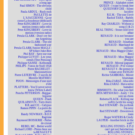
a long ago
PRINCE - Alphabet street
Paul SIMON - The obvious
QUEEN - I want to break free
child
QUEENSRYCHE - Silent
Paula ABDUL - Rush rush
lucidity
PAULETTE de
R.E.M. - The one I love
L'AJACCIENNE - Ça se
Rachid TAHA - Barbès
corse/La boudeuse (dédicacé)
[remixes]
Peter KINGSBERY - Love in
Ray CHARLES - Without a
motion (remix radio edit)
song (1 & 2)
Peter KINGSBERY - Love in
REAL THING - Stone cold love
motion (version radio)
affair
Petula CLARK - Don't cry for
RENAUD - It is not because
me Argentina
you are
Petula CLARK - The old
RENAUD - Jonathan
fashioned way
RENAUD - Marchand de
Petula CLARK/Junior MAGLI -
cailloux
SP biface Juke-Box
RENAUD - Miss Maggie [Juke-
Phil RAY - Save our star
Box]
Philippe GUYOT - Les yeux
RENAUD - Miss Maggie
cernés [Test Pressing]
[Promo]
Philippe SAISSE - Kelbomek
RENAUD - Mistral gagnant
PHILIPS - Vœux de Noël 1958
RENAUD - P'tit voleur
Pierre BACHELET -
RENAULT 4 - Re-prenez le
Marionnettiste
volant avec FANGIO
Pierre LEFEBVRE - 2 succès de
Richie SAMBORA - Mister
Mireille MATHIEU
bluesman
PIJON - Mensonges d'une nuit
Rika ZARAÏ - Aba-nibi
d'été
Rika ZARAÏ - Hava netse
PLATTERS - You'll never never
bamahol
know [White Label]
RIMSHOTS - Do what you feel
Punchs PITTERSON - Reggae-
RITA MITSOUKO - Andy + Un
biguine
soir un chien
QUEEN - Flash
Roberta FLACK - Killing me
QUILAPAYUN - Tutti-frutti
softly (with his song)
R.B. and CO. - Calypso
Rod STEWART - Da ya think
Ramon PIPIN - La porte du
I'm sexy
jardin
Rod STEWART - Downtown
Randy NEWMAN - B.O.F.
train
Ragtime
Roger WATERS & Cindy
Raymond BOISSERIE - Perles
LAUPER - Another brick in the
de cristal
wall ²
REBEL MC - Better world
ROLLING STONES - E.P. (I
Richard LORD - Pleins feux sur
can't get no) Satisfaction
la RENAULT 9
ROLLING STONES -