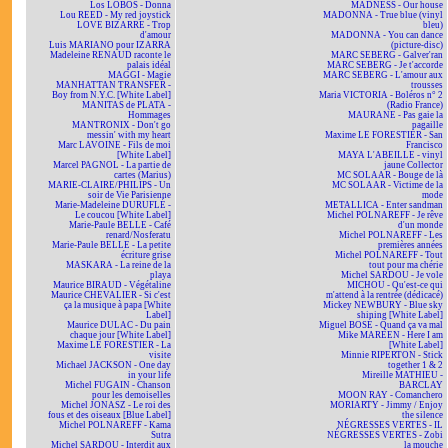
Los LOBOS - Donna
MADNESS - Our house
Lou REED - My red joystick
MADONNA - True blue (vinyl
LOVE BIZARRE - Trop
bleu)
d'amour
MADONNA - You can dance
Luis MARIANO pour IZARRA
(picture-disc)
Madeleine RENAUD raconte le
MARC SEBERG - Galver'ran
palais idéal
MARC SEBERG - Je t'accorde
MAGGI - Magie
MARC SEBERG - L'amour aux
MANHATTAN TRANSFER -
trousses
Boy from N.Y.C. [White Label]
Maria VICTORIA - Boléros n° 2
MANITAS de PLATA -
(Radio France)
Hommages
MAURANE - Pas gaie la
MANTRONIX - Don't go
pagaille
messin' with my heart
Maxime LE FORESTIER - San
Marc LAVOINE - Fils de moi
Francisco
[White Label]
MAYA L'ABEILLE - vinyl
Marcel PAGNOL - La partie de
jaune Collector
cartes (Marius)
MC SOLAAR - Bouge de là
MARIE-CLAIRE/PHILIPS - Un
MC SOLAAR - Victime de la
soir de Vie Parisienne
mode
Marie-Madeleine DURUFLÉ -
METALLICA - Enter sandman
Le coucou [White Label]
Michel POLNAREFF - Je rêve
Marie-Paule BELLE - Café
d'un monde
renard/Nosferatu
Michel POLNAREFF - Les
Marie-Paule BELLE - La petite
premières années
écriture grise
Michel POLNAREFF - Tout
MASKARA - La reine de la
tout pour ma chérie
playa
Michel SARDOU - Je vole
Maurice BIRAUD - Végétaline
MICHOU - Qu'est-ce qui
Maurice CHEVALIER - Si c'est
m'attend à la rentrée (dédicacé)
ça la musique à papa [White
Mickey NEWBURY - Blue sky
Label]
shining [White Label]
Maurice DULAC - Du pain
Miguel BOSÉ - Quand ça va mal
chaque jour [White Label]
Mike MAREEN - Here I am
Maxime LE FORESTIER - La
[White Label]
visite
Minnie RIPERTON - Stick
Michael JACKSON - One day
together 1 & 2
in your life
Mireille MATHIEU -
Michel FUGAIN - Chanson
BARCLAY
pour les demoiselles
MOON RAY - Comanchero
Michel JONASZ - Le roi des
MORIARTY - Jimmy / Enjoy
fous et des oiseaux [Blue Label]
the silence
Michel POLNAREFF - Kama
NÉGRESSES VERTES - IL
Sutra
NÉGRESSES VERTES - Zobi
Michel SARDOU - Interdit aux
la mouche