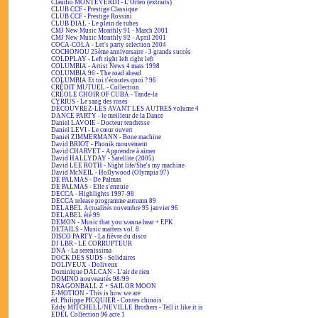
Claudio MONTEVERDI - L'Orfeo (extraits)
CLUB CCF - Prestige Classique
CLUB CCF - Prestige Rossini
CLUB DIAL - Le plein de tubes
CMJ New Music Monthly 91 - March 2001
CMJ New Music Monthly 92 - April 2001
COCA-COLA - Let's party selection 2004
COCHONOU 25ème anniversaire - 3 grands succès
COLDPLAY - Left right left right left
COLUMBIA - Artist News 4 mars 1998
COLUMBIA 96 - The road ahead
COLUMBIA Et toi t'écoutes quoi ? 96
CRÉDIT MUTUEL - Collection
CRÉOLE CHOIR OF CUBA - Tande-la
CYRIUS - Le sang des roses
DÉCOUVREZ-LES AVANT LES AUTRES volume 4
DANCE PARTY - le meilleur de la Dance
Daniel LAVOIE - Docteur tendresse
Daniel LEVI - Le cœur ouvert
Daniel ZIMMERMANN - Bone machine
David BRIOT - Phonik mouvement
David CHARVET - Apprendre à aimer
David HALLYDAY - Satellite (2005)
David LEE ROTH - Night life/She's my machine
David McNEIL - Hollywood (Olympia 97)
DE PALMAS - De Palmas
DE PALMAS - Elle s'ennuie
DECCA - Highlights 1997-98
DECCA release programme autumn 89
DELABEL Actualités novembre 95 janvier 96
DELABEL été 99
DEMON - Music that you wanna hear + EPK
DETAILS - Music matters vol. 8
DISCO PARTY - La fièvre du disco
DJ LBR - LE CORRUPTEUR
DNA - La serenissima
DOCK DES SUDS - Solidaires
DOLIVEUX - Doliveux
Dominique DALCAN - L'air de rien
DOMINO nouveautés 98/99
DRAGONBALL Z + SAILOR MOON
E-MOTION - This is how we are
éd. Philippe PICQUIER - Contes chinois
Eddy MITCHELL/NEVILLE Brothers - Tell it like it is
EDEL Collection 96 acte 1