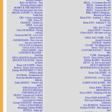
session volume 1
& 2
Billy Joe ROYAL - Test
BIZZL - 12 Sommer Hits 82
Pressing [White Label]
BIZZL - Sommer Hits 83
BOBBY & THE MIDNITES -
BIZZL - Sommer Hits 84
Where the beat meets the street
BIZZL - Tropical Hits 87
BRASIL EXPORT 73 - Brussels
BMG ARIOLA Belgium -
Trade Fair
Bonjour la France
CBS - 4 slows enchaînés
Brian ENO - Ambient 1 - Music
CBS - Slows 87
for airports
CHARLIE - Charlie (5)
Brian ENO - Ambient 4 - On
CHER - Love and
Land
understanding
CBS - Été 73 vol.1
Chris DE BURGH - Flying
Céline DION - I'm alive
colours
Céline DION - My heart will go
Christine McVIE - Love will
on
show us how
CHILL FAC-TORR - Twist
Cliff RICHARD - Now you see
(round'n'round)
me, now you don't
CHURCH - Starfish
COCA-COLA Chansons
CLASH - The Magnificent
COCA-COLA Disco
Seven / The Call Up
COLD CHISEL - East
CULTURE DANCE 7 - House
CONCRETE BLONDE -
Mix
Caroline
CURE - Pornography
DÉCLARATION (fiscale) 1964
DAVE - Dave [White Label]
DELHAY/LECOUDE - Succès
Debbie HARRY - Rockbird
de Paris
DEVO - Q: Are we not men?
Dizzy GILLESPIE - Sonny
DEXYS MIDNIGHT
Rollins / Sonny Stitt sessions
RUNNERS & Kevin Rowland -
Django REINHARDT n°73610
Too-Rye-Ay
[White Label]
Dizzy GILLESPIE - At
DVORAK - Symphonie du
Newport
Nouveau Monde (extraits) -
DONOVAN - Love is only
MIKAL
feeling
Eddie MONEY - Where's the
EARTH WIND & FIRE - The
party?
very best
EMI Christmas 1974
Elton JOHN - Believe
ENCYCLOPAEDIA
[MONOFACE]
UNIVERSALIS 1972
Elton JOHN - Sleeping with the
ERATO - Concert sur 3 siècles
past
FLESH FOR LULU - Final
Elton JOHN & RUPAUL -
vinyl (and live flesh)
Don't go breaking my heart
George WINSTON - December
(remixes)
Gilles LANGOUREAU
Eric BURDON - Starportrait
Hommage à Mado ROBIN
Etienne DAHO - Mon manège à
HONDA - Wake up!
moi