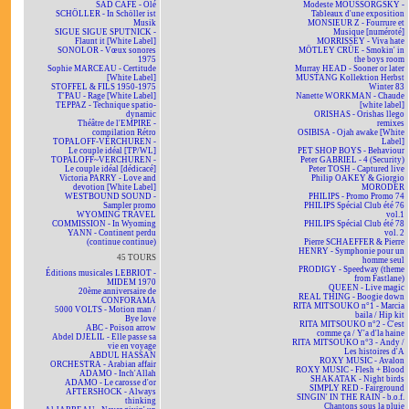
SAD CAFÉ - Olé
Modeste MOUSSORGSKY -
SCHÖLLER - In Schöller ist
Tableaux d'une exposition
Musik
MONSIEUR Z - Fourrure et
SIGUE SIGUE SPUTNICK -
Musique [numéroté]
Flaunt it [White Label]
MORRISSEY - Viva hate
SONOLOR - Vœux sonores
MÖTLEY CRÜE - Smokin' in
1975
the boys room
Sophie MARCEAU - Certitude
Murray HEAD - Sooner or later
[White Label]
MUSTANG Kollektion Herbst
STOFFEL & FILS 1950-1975
Winter 83
T'PAU - Rage [White Label]
Nanette WORKMAN - Chaude
TEPPAZ - Technique spatio-
[white label]
dynamic
ORISHAS - Orishas llego
Théâtre de l'EMPIRE -
remixes
compilation Rétro
OSIBISA - Ojah awake [White
TOPALOFF-VERCHUREN -
Label]
Le couple idéal [TP/WL]
PET SHOP BOYS - Behaviour
TOPALOFF~VERCHUREN -
Peter GABRIEL - 4 (Security)
Le couple idéal [dédicacé]
Peter TOSH - Captured live
Victoria PARRY - Love and
Philip OAKEY & Giorgio
devotion [White Label]
MORODER
WESTBOUND SOUND -
PHILIPS - Promo Promo 74
Sampler promo
PHILIPS Spécial Club été 76
WYOMING TRAVEL
vol.1
COMMISSION - In Wyoming
PHILIPS Spécial Club été 78
YANN - Continent perdu
vol. 2
(continue continue)
Pierre SCHAEFFER & Pierre
HENRY - Symphonie pour un
45 TOURS
homme seul
PRODIGY - Speedway (theme
Éditions musicales LEBRIOT -
from Fastlane)
MIDEM 1970
QUEEN - Live magic
20ème anniversaire de
REAL THING - Boogie down
CONFORAMA
RITA MITSOUKO n°1 - Marcia
5000 VOLTS - Motion man /
baila / Hip kit
Bye love
RITA MITSOUKO n°2 - C'est
ABC - Poison arrow
comme ça / Y'a d'la haine
Abdel DJELIL - Elle passe sa
RITA MITSOUKO n°3 - Andy /
vie en voyage
Les histoires d'A
ABDUL HASSAN
ROXY MUSIC - Avalon
ORCHESTRA - Arabian affair
ROXY MUSIC - Flesh + Blood
ADAMO - Inch'Allah
SHAKATAK - Night birds
ADAMO - Le carosse d'or
SIMPLY RED - Fairground
AFTERSHOCK - Always
SINGIN' IN THE RAIN - b.o.f.
thinking
Chantons sous la pluie