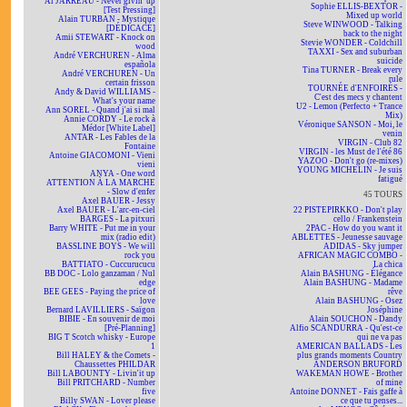
Al JARREAU - Never givin' up
Sophie ELLIS-BEXTOR -
[Test Pressing]
Mixed up world
Alain TURBAN - Mystique
Steve WINWOOD - Talking
[DÉDICACÉ]
back to the night
Amii STEWART - Knock on
Stevie WONDER - Coldchill
wood
TAXXI - Sex and suburban
André VERCHUREN - Alma
suicide
española
Tina TURNER - Break every
André VERCHUREN - Un
rule
certain frisson
TOURNÉE d'ENFOIRÉS -
Andy & David WILLIAMS -
C'est des mecs y chantent
What's your name
U2 - Lemon (Perfecto + Trance
Ann SOREL - Quand j'ai si mal
Mix)
Annie CORDY - Le rock à
Véronique SANSON - Moi, le
Médor [White Label]
venin
ANTAR - Les Fables de la
VIRGIN - Club 82
Fontaine
VIRGIN - les Must de l'été 86
Antoine GIACOMONI - Vieni
YAZOO - Don't go (re-mixes)
vieni
YOUNG MICHELIN - Je suis
ANYA - One word
fatigué
ATTENTION À LA MARCHE
- Slow d'enfer
45 TOURS
Axel BAUER - Jessy
Axel BAUER - L'arc-en-ciel
22 PISTEPIRKKO - Don't play
BARGES - La pitxuri
cello / Frankenstein
Barry WHITE - Put me in your
2PAC - How do you want it
mix (radio edit)
ABLETTES - Jeunesse sauvage
BASSLINE BOYS - We will
ADIDAS - Sky jumper
rock you
AFRICAN MAGIC COMBO -
BATTIATO - Cuccurucucu
La chica
BB DOC - Lolo ganzaman / Nul
Alain BASHUNG - Élégance
edge
Alain BASHUNG - Madame
BEE GEES - Paying the price of
rêve
love
Alain BASHUNG - Osez
Bernard LAVILLIERS - Saïgon
Joséphine
BIBIE - En souvenir de moi
Alain SOUCHON - Dandy
[Pré-Planning]
Alfio SCANDURRA - Qu'est-ce
BIG T Scotch whisky - Europe
qui ne va pas
1
AMERICAN BALLADS - Les
Bill HALEY & the Comets -
plus grands moments Country
Chaussettes PHILDAR
ANDERSON BRUFORD
Bill LABOUNTY - Livin'it up
WAKEMAN HOWE - Brother
Bill PRITCHARD - Number
of mine
five
Antoine DONNET - Fais gaffe à
Billy SWAN - Lover please
ce que tu penses...