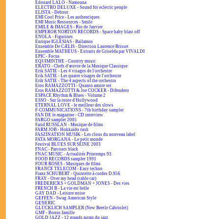
Edouard LALO - Namouna
ELECTRO DELUXE - Sound for eclectic people
ELISTA - Debout
EMI Cool Price - Les authentiques
EMI Music Ressources - Smile
EMILE & IMAGES - Rio de Janvier
EMPEROR NORTON RECORDS - Space baby blast off
ENOLA - Figurines
Enrique IGLESIAS - Bailamos
Ensemble De CÆLIS - Direction Laurence Brisset
Ensemble MATHEUS - Extraits de Griselda par VIVALDI
EPIC - Focus
EQUIMINTHE - Country music
ERATO - Chefs d'œuvre de la Musique Classique
Erik SATIE - Les 4 visages de l'orchestre
Erik SATIE - Les quatre visages de l'orchestre
Erik SATIE - The 4 aspects of the orchestra
Eros RAMAZZOTTI - Quanto amore sei
Eros RAMAZZOTTI & Joe COCKER - Difendero
ESPACE Rhythm & Blues - Volume 2
ESSO - Sur la route d'Hollywood
ETERNAL LOVE - le meilleur des slows
F-COMMUNICATIONS - 7th birthday sampler
FAN DE le magazine - CD interview
FARGO sampler 2005
Farid RUSSLAN - Musique de films
FARM JOB - Hokkaïdo rush
FASZINATION MUSIK - Les clous du nouveau label
FATA MORGANA - Le petit monde
Festival BLUES SUR SEINE 2003
FNAC - Parcours black
FNAC MUSIC - Actualités Printemps 93
FOOD RECORDS sampler 1991
FOUR ROSES - Musiques de films
FRANCE TELECOM - Easy techno
Franz SCHUBERT - Quintette à cordes D.956
FRAY - Over my head (cable car)
FREDERICKS + GOLDMAN + JONES - Des vies
FRENCH B - La vie est belle
GAY DAD - Leisure noise
GEFFEN - Swag American Style
GENERIC
GLÜCKLICH SAMPLER (New Beetle Cabriolet)
GMF - Bonus famille
GOLD JAZZ - 12 grands noms du jazz