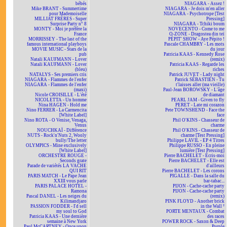
bébés
NIAGARA - Assez !
Mike BRANT - Summertime
NIAGARA - Je dois m'en aller
pour Mademoiselle
NIAGARA - Psychotrope [Test
MILLIAT FRÈRES - Super
Pressing]
Surprise Party n° 8
NIAGARA - Tchiki boum
MONTY - Moi je préfère la
NOVECENTO - Come to me
France
O-ZONE - Dragostea din teï
MORRISSEY - The last of the
PÉPIT' SHOW - Aye Pépito !
famous international playboys
Pascale CHAMBRY - Les mots
MOVIE MUSIC - Stars de la
du jour
pub
Patricia KAAS - Kennedy Rose
Natali KAUFMANN - Lover
(remix)
Natali KAUFMANN - Lover
Patricia KAAS - Regarde les
(bleu)
riches
NATALYS - Ses premiers cris
Patrick JUVET - Lady night
NIAGARA - Flammes de l'enfer
Patrick SÉBASTIEN - Tu
NIAGARA - Flammes de l'enfer
t'laisses aller (ma vieille)
(maxi)
Paul-Jean BOROWSKY - L'âge
Nicole CROISILLE - L'été
de diamant
NICOLETTA - Un homme
PEARL JAM - Given to fly
Nina HAGEN - Hold me
PERET - Late mi corazon
Nino FERRER - La Carmencita
Pete TOWNSHEND - Face the
[White Label]
face
Nino ROTA - O Venise, Venaga,
Phil O'KINS - Chasseur de
Venus
charme
NOUCHKAÏ - Différence
Phil O'KINS - Chasseur de
NUTS - Rock'n'Nuts 2, Wooly
charme [Test Pressing]
bully/The letter
Philippe LAVIL - EP 4 Titres
OLYMPICS - Mine exclusively
Philippe RUSSO - En pleine
[White Label]
lumière [Test Pressing]
ORCHESTRE ROUGE -
Pierre BACHELET - Écris-moi
Seconds grate
Pierre BACHELET - Elle est
Parade de variétés LA VACHE
d'ailleurs
QUI RIT
Pierre BACHELET - Les corons
PARIS MATCH - Le Pape Jean
PIGALLE - Dans la salle du
XXIII vous parle
bar-tabac...
PARIS PALACE HOTEL -
PIJON - Cache-cache party
Ramona
PIJON - Cache-cache party
Pascal DANEL - Les neiges du
(remix)
Kilimandjaro
PINK FLOYD - Another brick
PASSION FODDER - I'd sell
in the Wall ²
my soul to God
PORTE MENTAUX - Combat
Patricia KAAS - Une dernière
des races
semaine à New York
POWER ROCK - Saxon & Deep
Paul McCARTNEY - Once upon
Purple