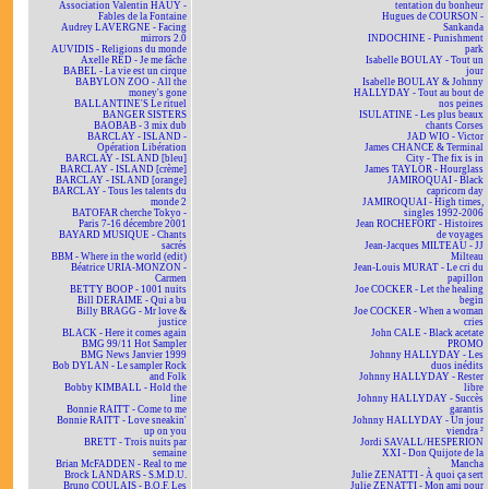
Association Valentin HAÜY -
tentation du bonheur
Fables de la Fontaine
Hugues de COURSON -
Audrey LAVERGNE - Facing
Sankanda
mirrors 2.0
INDOCHINE - Punishment
AUVIDIS - Religions du monde
park
Axelle RED - Je me fâche
Isabelle BOULAY - Tout un
BABEL - La vie est un cirque
jour
BABYLON ZOO - All the
Isabelle BOULAY & Johnny
money's gone
HALLYDAY - Tout au bout de
BALLANTINE'S Le rituel
nos peines
BANGER SISTERS
ISULATINE - Les plus beaux
BAOBAB - 3 mix dub
chants Corses
BARCLAY - ISLAND -
JAD WIO - Victor
Opération Libération
James CHANCE & Terminal
BARCLAY - ISLAND [bleu]
City - The fix is in
BARCLAY - ISLAND [crème]
James TAYLOR - Hourglass
BARCLAY - ISLAND [orange]
JAMIROQUAI - Black
BARCLAY - Tous les talents du
capricorn day
monde 2
JAMIROQUAI - High times,
BATOFAR cherche Tokyo -
singles 1992-2006
Paris 7-16 décembre 2001
Jean ROCHEFORT - Histoires
BAYARD MUSIQUE - Chants
de voyages
sacrés
Jean-Jacques MILTEAU - JJ
BBM - Where in the world (edit)
Milteau
Béatrice URIA-MONZON -
Jean-Louis MURAT - Le cri du
Carmen
papillon
BETTY BOOP - 1001 nuits
Joe COCKER - Let the healing
Bill DERAIME - Qui a bu
begin
Billy BRAGG - Mr love &
Joe COCKER - When a woman
justice
cries
BLACK - Here it comes again
John CALE - Black acetate
BMG 99/11 Hot Sampler
PROMO
BMG News Janvier 1999
Johnny HALLYDAY - Les
Bob DYLAN - Le sampler Rock
duos inédits
and Folk
Johnny HALLYDAY - Rester
Bobby KIMBALL - Hold the
libre
line
Johnny HALLYDAY - Succès
Bonnie RAITT - Come to me
garantis
Bonnie RAITT - Love sneakin'
Johnny HALLYDAY - Un jour
up on you
viendra ²
BRETT - Trois nuits par
Jordi SAVALL/HESPERION
semaine
XXI - Don Quijote de la
Brian McFADDEN - Real to me
Mancha
Brock LANDARS - S.M.D.U.
Julie ZENATTI - À quoi ça sert
Bruno COULAIS - B.O.F. Les
Julie ZENATTI - Mon ami pour