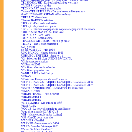
TÉLÉPOPMUSIK - Da hoola (hoola hop version)
TANGER - Le petit soldat
TECHNIKART french tour sampler
Terence TRENT D'ARBY - Do you love me like you say
the GUIDE/the GUARDIAN - Glastonbury
THERAPY - Nowhere
Thomas DARMON - 4 titres
TITANIC - Destination disaster
TITANIC - My heart will go on
Tom ZÉ - Estudando o pagode (na opereta segregamulher e amor)
TOOTS & the MAYTALS - True love
TOTALGAZ - Jazz Bossa
TOTALGAZ - Latino Salsa
TRACTION AILLEURS - Faut qu'ça roule
TRICKY - The B-side collection
U2 - Vertigo
un été ROSEBUD - juin 1994
UNO MUNDO - Happy Mundo 1995
URBAN OUTFITTERS - Sampler 11
V2 - Sélection BELLA UNION & WICHITA
V2 finest pop selection
V2 Rentrée 2005
V2's finest electronic selection
V2's finest pop selection
VANILLA ICE - RollEmUp
VEGAS
VF-Version Française - Variété Française
VICTOIRES de la MUSIQUE CLASSIQUE - Révélations 2006
VICTOIRES de la MUSIQUE CLASSIQUE - Révélations 2007
Vincent KAMBOUCHNER - Soundtrack for souvenirs
VINES - Get free
VIRGIN FRANCE - Plus de bruit
VIRGIN Sound 4
VIRGIN Sound 5
VITTELLOISE - Les bulles de l'été
Viva SALSA
VOGUE - La nouvelle musique brésilienne
Vous allez aimer le CLASSIQUE
VRP - Vacances prolongées [coffret]
VSF - Un CD pour leurs vies
WAGNER - Parsifal
WARNER - Summersounds 2000
WARP - Sampler Printemps 2001
Warren G - I shot the sheriff