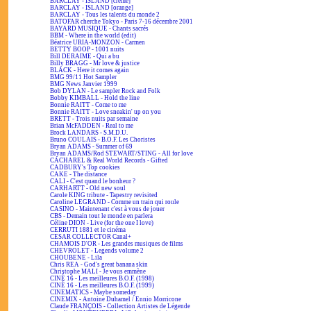
BARCLAY - ISLAND [crème]
BARCLAY - ISLAND [orange]
BARCLAY - Tous les talents du monde 2
BATOFAR cherche Tokyo - Paris 7-16 décembre 2001
BAYARD MUSIQUE - Chants sacrés
BBM - Where in the world (edit)
Béatrice URIA-MONZON - Carmen
BETTY BOOP - 1001 nuits
Bill DERAIME - Qui a bu
Billy BRAGG - Mr love & justice
BLACK - Here it comes again
BMG 99/11 Hot Sampler
BMG News Janvier 1999
Bob DYLAN - Le sampler Rock and Folk
Bobby KIMBALL - Hold the line
Bonnie RAITT - Come to me
Bonnie RAITT - Love sneakin' up on you
BRETT - Trois nuits par semaine
Brian McFADDEN - Real to me
Brock LANDARS - S.M.D.U.
Bruno COULAIS - B.O.F. Les Choristes
Bryan ADAMS - Summer of 69
Bryan ADAMS/Rod STEWART/STING - All for love
CACHAREL & Real World Records - Gifted
CADBURY's Top cookies
CAKE - The distance
CALI - C'est quand le bonheur ?
CARHARTT - Old new soul
Carole KING tribute - Tapestry revisited
Caroline LEGRAND - Comme un train qui roule
CASINO - Maintenant c'est à vous de jouer
CBS - Demain tout le monde en parlera
Céline DION - Live (for the one I love)
CERRUTI 1881 et le cinéma
CESAR COLLECTOR Canal+
CHAMOIS D'OR - Les grandes musiques de films
CHEVROLET - Legends volume 2
CHOUBENE - Lila
Chris REA - God's great banana skin
Christophe MALI - Je vous emmène
CINÉ 16 - Les meilleures B.O.F. (1998)
CINÉ 16 - Les meilleures B.O.F. (1999)
CINEMATICS - Maybe someday
CINEMIX - Antoine Duhamel / Ennio Morricone
Claude FRANÇOIS - Collection Artistes de Légende