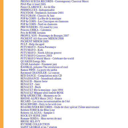
PHONO SUECIA RECORDS - Contemporary Classical Music
PIAS Play it loud 2005
Pierre CLARENCE - Air de fête
PISHROGUES - Indispensable
POLYDOR - Tendances Automne 2001
POLYGRAM - Classics & Jazz
POP & CORN - La fête de la musique
POP & CORN - Les Classiques en chansons
POP & CORN - Noël en chansons
PRETENDERS - I'll stand by you
Princess ERIKA - Calomnie
Prix de ROME lorrains
PROPUL'SON - Printemps de Bourges 2007
PSCHENT All-Star crew MIDEM 2008
PSCHENT MIDEM 2009
PULP - Help the aged
PUTUMAYO - Fiesta Putumayo
PUTUMAYO - Kids
PUTUMAYO - North African groove
PUTUMAYO Grooves 2003
PUTUMAYO World Music - Celebrate the world
QUAKER Energy Mix
QVAR Autohaler - Finement jazz
RADIKAL présente The revolution of cool
Ramon PIPIN - La porte du jardin
Raymond CHANDLER - Le crayon
RED DANCE - Compilation mini CD
RENAISSANCE - Soundtrack album
RENAUD - Master Serie
RENAULT - Jazz
RENAULT - Rock
RENAULT fête la musique - juin 1994
RENAULT Mégane série limitée BOSE
RFM/APÉRICUBE - Moments en Or
RHÔNE-ALPES Music 2012 - France
RICARD - Les titres incontournables de l'été
ROACHFORD - Only to be with you
ROADRUNNER RECORDS - Onde de choc spécial 25ème anniversaire
Robben FORD & the Blue Line
Roberto ALAGNA - Sampler 1
ROCK EN SEINE 2009
Romane SERDA - Mon envers de moi
RROSE SELAVY
RYTHME COLLECTION
SAINT GEORGE et les 7 glaives