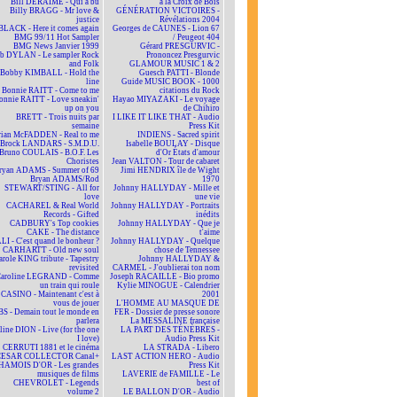
Bill DERAIME - Qui a bu
à la Croix de Bois
Billy BRAGG - Mr love &
GÉNÉRATION VICTOIRES -
justice
Révélations 2004
BLACK - Here it comes again
Georges de CAUNES - Lion 67
BMG 99/11 Hot Sampler
/ Peugeot 404
BMG News Janvier 1999
Gérard PRESGURVIC -
b DYLAN - Le sampler Rock
Prononcez Presgurvic
and Folk
GLAMOUR MUSIC 1 & 2
Bobby KIMBALL - Hold the
Guesch PATTI - Blonde
line
Guide MUSIC BOOK - 1000
Bonnie RAITT - Come to me
citations du Rock
onnie RAITT - Love sneakin'
Hayao MIYAZAKI - Le voyage
up on you
de Chihiro
BRETT - Trois nuits par
I LIKE IT LIKE THAT - Audio
semaine
Press Kit
rian McFADDEN - Real to me
INDIENS - Sacred spirit
Brock LANDARS - S.M.D.U.
Isabelle BOULAY - Disque
Bruno COULAIS - B.O.F. Les
d'Or États d'amour
Choristes
Jean VALTON - Tour de cabaret
ryan ADAMS - Summer of 69
Jimi HENDRIX île de Wight
Bryan ADAMS/Rod
1970
STEWART/STING - All for
Johnny HALLYDAY - Mille et
love
une vie
CACHAREL & Real World
Johnny HALLYDAY - Portraits
Records - Gifted
inédits
CADBURY's Top cookies
Johnny HALLYDAY - Que je
CAKE - The distance
t'aime
LI - C'est quand le bonheur ?
Johnny HALLYDAY - Quelque
CARHARTT - Old new soul
chose de Tennessee
arole KING tribute - Tapestry
Johnny HALLYDAY &
revisited
CARMEL - J'oublierai ton nom
aroline LEGRAND - Comme
Joseph RACAILLE - Bio promo
un train qui roule
Kylie MINOGUE - Calendrier
CASINO - Maintenant c'est à
2001
vous de jouer
L'HOMME AU MASQUE DE
BS - Demain tout le monde en
FER - Dossier de presse sonore
parlera
La MESSALINE française
line DION - Live (for the one
LA PART DES TÉNÈBRES -
I love)
Audio Press Kit
CERRUTI 1881 et le cinéma
LA STRADA - Libero
CESAR COLLECTOR Canal+
LAST ACTION HERO - Audio
HAMOIS D'OR - Les grandes
Press Kit
musiques de films
LAVERIE de FAMILLE - Le
CHEVROLET - Legends
best of
volume 2
LE BALLON D'OR - Audio