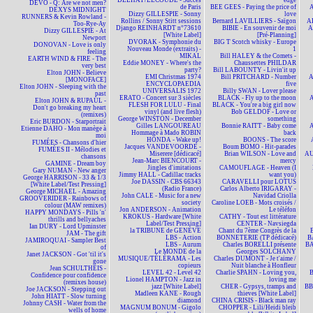
DELHAY/LECOUDE - Succès
edge
DEVO - Q: Are we not men?
de Paris
BEE GEES - Paying the price of
A
DEXYS MIDNIGHT
Dizzy GILLESPIE - Sonny
love
RUNNERS & Kevin Rowland -
Rollins / Sonny Stitt sessions
Bernard LAVILLIERS - Saïgon
AL
Too-Rye-Ay
Django REINHARDT n°73610
BIBIE - En souvenir de moi
A
Dizzy GILLESPIE - At
[White Label]
[Pré-Planning]
Newport
DVORAK - Symphonie du
BIG T Scotch whisky - Europe
DONOVAN - Love is only
Nouveau Monde (extraits) -
1
feeling
MIKAL
Bill HALEY & the Comets -
EARTH WIND & FIRE - The
Eddie MONEY - Where's the
Chaussettes PHILDAR
very best
party?
Bill LABOUNTY - Livin'it up
Elton JOHN - Believe
EMI Christmas 1974
Bill PRITCHARD - Number
A
[MONOFACE]
ENCYCLOPAEDIA
five
Elton JOHN - Sleeping with the
UNIVERSALIS 1972
Billy SWAN - Lover please
past
ERATO - Concert sur 3 siècles
BLACK - Fly up to the moon
A
Elton JOHN & RUPAUL -
FLESH FOR LULU - Final
BLACK - You're a big girl now
Don't go breaking my heart
vinyl (and live flesh)
Bob GELDOF - Love or
(remixes)
George WINSTON - December
something
Eric BURDON - Starportrait
Gilles LANGOUREAU
Bonnie RAITT - Baby come
A
Etienne DAHO - Mon manège à
Hommage à Mado ROBIN
back
moi
HONDA - Wake up!
BOONS - The score
FUMÉES - Chansons d'hier
Jacques VANDEVOORDE -
Boum BOMO - Hit-parades
FUMÉES II - Mélodies et
Miserere [dédicacé]
Brian WILSON - Love and
AU
chansons
Jean-Marc BIENCOURT -
mercy
GAMINE - Dream boy
Jingles d'imitations
CAMOUFLAGE - Heaven (I
Gary NUMAN - New anger
Jimmy HALL - Cadillac tracks
want you)
George HARRISON - 33 & 1/3
Joe DASSIN - CBS 66343
CARAVELLI pour LOTUS
[White Label/Test Pressing]
(Radio France)
Carlos Alberto IRIGARAY -
George MICHAEL - Amazing
John CALE - Music for a new
Navidad Criolla
GROOVERIDER - Rainbows of
society
Caroline LOEB - Mots croisés /
colour (MAW remixes)
Jon ANDERSON - Animation
Le téléfon
HAPPY MONDAYS - Pills 'n'
KROKUS - Hardware [White
CATHY - Tout est littérature
thrills and bellyaches
Label/Test Pressing]
CENTER - Navsiegda
Ian DURY - Lord Upminster
la TRIBUNE de GENÈVE
Chant du 7ème Congrès de la
JAM - The gift
LBS - Action
BONNETERIE (TP dédicacé)
B
JAMIROQUAI - Sampler Best
LBS - Aurum
Charles BORELLI présente
BA
of
Le MONDE de la
Georges SOLCHANY
Janet JACKSON - Got 'til it's
MUSIQUE/TÉLÉRAMA - Les
Charles DUMONT - Je t'aime /
gone
copieurs
Nuit blanche à Honfleur
Jean SCHULTHEIS -
LEVEL 42 - Level 42
Charlie SPAHN - Loving you,
Confidence pour confidence
Lionel HAMPTON - Jazz in
loving me
(remixes house)
jazz [White Label]
CHER - Gypsys, tramps and
BBM
Joe JACKSON - Stepping out
Madleen KANE - Rough
thieves [White Label]
John HIATT - Slow turning
diamond
CHINA CRISIS - Black man ray
Johnny CASH - Water from the
MAGNUM BONUM - Gigolo
CHOPPER - Lili/Heidi bleib
wells of home