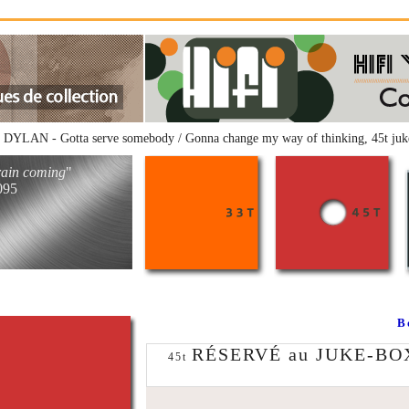
 DYLAN - Gotta serve somebody / Gonna change my way of thinking, 45t 
rain coming
"
095
B
RÉSERVÉ au JUKE-BO
45t