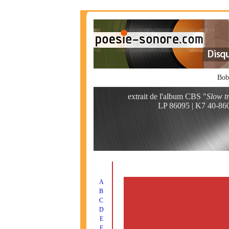
Bob
extrait de l'album CBS "
Slow t
LP 86095 | K7 40-86
A
B
C
D
E
F