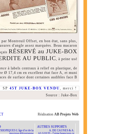
ar Montreuil Offset, en bon état, sans plus,
s usures d'angle assez marquées. Beau macaron
RÉSERVÉ au JUKE-BOX
ançais
ERDITE AU PUBLIC
, à peine usé
ance
à labels centraux à relief en plastique, de
tre Ø 17,4 cm en excellent état face A, et muni
aces de surface dont certaines audibles face B
SP
45T JUKE-BOX VENDU
, merci !
Source : Juke-Box
CT
Réalisation
AB Projets Web
D
AUTRES SUPPORTS
HIOPIQUES L'âge d'or de la
A. DE CAUNES & A.
musique éthiopienne
ALGOUD - J'aime beaucoup ce