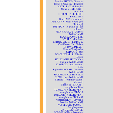
Maurice BITTER - Chants et
danses d'Argentine [dédicacé]
MAXELL - Rock Sampler
Nathalie CARDONE -
Populaire
O.P.R. MONTPELLIER -
Berlioz 1988
Ofra HAZA - Love song
Patti FLYNN - With love to you
[dédicacé]
POLYDOR - les géants de l'été
volume 2
RICKY AMIGOS - Delirios
[White Label]
ROCK AROUND THE
WORLD radio show
Roger BOURDIN - TIMING 8,
Confidences d'un flûtiste
Roger VERMEER -
Rumba/Cha-cha-cha
SAD CAFÉ - Olé
SCHÖLLER - In Schöller ist
Musik
SIGUE SIGUE SPUTNICK -
Flaunt it [White Label]
SONOLOR - Vœux sonores
1975
Sophie MARCEAU - Certitude
[White Label]
STOFFEL & FILS 1950-1975
T'PAU - Rage [White Label]
TEPPAZ - Technique spatio-
dynamic
Théâtre de l'EMPIRE -
compilation Rétro
TOPALOFF-VERCHUREN -
Le couple idéal [TP/WL]
TOPALOFF~VERCHUREN -
Le couple idéal [dédicacé]
Victoria PARRY - Love and
devotion [White Label]
WESTBOUND SOUND -
Sampler promo
WYOMING TRAVEL
COMMISSION - In Wyoming