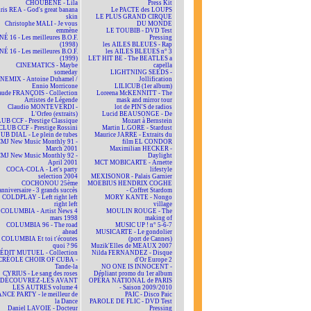
CHOUBENE - Lila
Press Kit
ris REA - God's great banana
Le PACTE des LOUPS
skin
LE PLUS GRAND CIRQUE
Christophe MALI - Je vous
DU MONDE
emmène
LE TOUBIB - DVD Test
NÉ 16 - Les meilleures B.O.F.
Pressing
(1998)
les AILES BLEUES - Rap
NÉ 16 - Les meilleures B.O.F.
les AILES BLEUES n° 3
(1999)
LET HIT BE - The BEATLES a
CINEMATICS - Maybe
capella
someday
LIGHTNING SEEDS -
NEMIX - Antoine Duhamel /
Jollification
Ennio Morricone
LILICUB (1er album)
aude FRANÇOIS - Collection
Loreena McKENNITT - The
Artistes de Légende
mask and mirror tour
Claudio MONTEVERDI -
lot de PIN'S de radios
L'Orfeo (extraits)
Lucid BEAUSONGE - De
UB CCF - Prestige Classique
Mozart à Bernstein
CLUB CCF - Prestige Rossini
Martin L.GORE - Stardust
UB DIAL - Le plein de tubes
Maurice JARRE - Extraits du
MJ New Music Monthly 91 -
film EL CONDOR
March 2001
Maximilian HECKER -
MJ New Music Monthly 92 -
Daylight
April 2001
MCT MOBICARTE - Arnette
COCA-COLA - Let's party
lifestyle
selection 2004
MEXISONOR - Palais Garnier
COCHONOU 25ème
MOEBIUS HENDRIX COGHE
anniversaire - 3 grands succès
- Coffret Stardom
COLDPLAY - Left right left
MORY KANTE - Nongo
right left
village
COLUMBIA - Artist News 4
MOULIN ROUGE - The
mars 1998
making of
COLUMBIA 96 - The road
MUSIC UP ! n° 5-6-7
ahead
MUSICARTE - Le gondolier
COLUMBIA Et toi t'écoutes
(port de Cannes)
quoi ? 96
Muzik'Elles de MEAUX 2007
ÉDIT MUTUEL - Collection
Nilda FERNANDEZ - Disque
CRÉOLE CHOIR OF CUBA -
d'Or Europe 2
Tande-la
NO ONE IS INNOCENT -
CYRIUS - Le sang des roses
Dépliant promo du 1er album
DÉCOUVREZ-LES AVANT
OPÉRA NATIONAL de PARIS
LES AUTRES volume 4
- Saison 2009/2010
NCE PARTY - le meilleur de
PAIC - Disco Paic
la Dance
PAROLE DE FLIC - DVD Test
Daniel LAVOIE - Docteur
Pressing