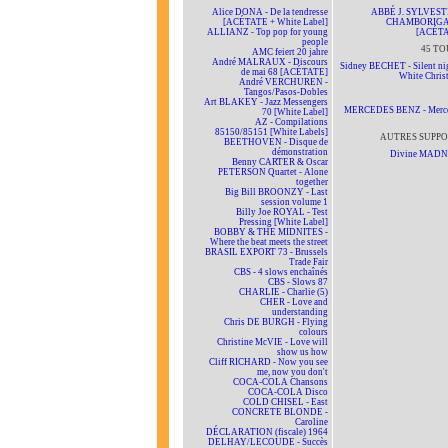
Alice DONA - De la tendresse
ABBÉ J. SYLVEST
[ACÉTATE + White Label]
CHAMBORIG
ALLIANZ - Top pop for young
[ACÉTA
people
45 TO
AMC feiert 20 jahre
André MALRAUX - Discours
Sidney BECHET - Silent nig
de mai 68 [ACÉTATE]
White Chris
André VERCHUREN -
Tangos/Pasos-Dobles
Art BLAKEY - Jazz Messengers
MERCEDES BENZ - Merc
70 [White Label]
AZ - Compilations
85150/85151 [White Labels]
AUTRES SUPPO
BEETHOVEN - Disque de
démonstration
Divine MAD
Benny CARTER & Oscar
PETERSON Quartet - Alone
together
Big Bill BROONZY - Last
session volume 1
Billy Joe ROYAL - Test
Pressing [White Label]
BOBBY & THE MIDNITES -
Where the beat meets the street
BRASIL EXPORT 73 - Brussels
Trade Fair
CBS - 4 slows enchaînés
CBS - Slows 87
CHARLIE - Charlie (5)
CHER - Love and
understanding
Chris DE BURGH - Flying
colours
Christine McVIE - Love will
show us how
Cliff RICHARD - Now you see
me, now you don't
COCA-COLA Chansons
COCA-COLA Disco
COLD CHISEL - East
CONCRETE BLONDE -
Caroline
DÉCLARATION (fiscale) 1964
DELHAY/LECOUDE - Succès