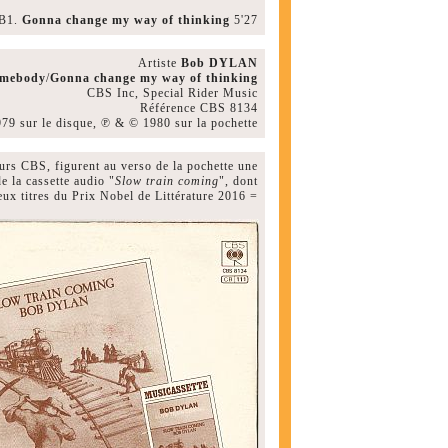
B1.
Gonna change my way of thinking
5'27
Artiste
Bob DYLAN
omebody
/
Gonna change my way of thinking
CBS Inc, Special Rider Music
Référence CBS 8134
79 sur le disque, ℗ & © 1980 sur la pochette
urs CBS, figurent au verso de la pochette une
e la cassette audio "
Slow train coming
", dont
deux titres du Prix Nobel de Littérature 2016 =