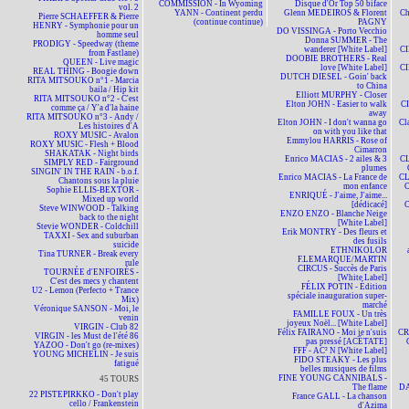
COMMISSION - In Wyoming
Disque d'Or Top 50 biface
vol. 2
YANN - Continent perdu
Glenn MEDEIROS & Florent
Ch
Pierre SCHAEFFER & Pierre
(continue continue)
PAGNY
HENRY - Symphonie pour un
DO VISSINGA - Porto Vecchio
homme seul
Donna SUMMER - The
PRODIGY - Speedway (theme
wanderer [White Label]
CI
from Fastlane)
DOOBIE BROTHERS - Real
QUEEN - Live magic
love [White Label]
CI
REAL THING - Boogie down
DUTCH DIESEL - Goin' back
RITA MITSOUKO n°1 - Marcia
to China
baila / Hip kit
Elliott MURPHY - Closer
RITA MITSOUKO n°2 - C'est
Elton JOHN - Easier to walk
CI
comme ça / Y'a d'la haine
away
RITA MITSOUKO n°3 - Andy /
Elton JOHN - I don't wanna go
Cl
Les histoires d'A
on with you like that
ROXY MUSIC - Avalon
Emmylou HARRIS - Rose of
ROXY MUSIC - Flesh + Blood
Cimarron
SHAKATAK - Night birds
Enrico MACIAS - 2 ailes & 3
CL
SIMPLY RED - Fairground
plumes
SINGIN' IN THE RAIN - b.o.f.
Enrico MACIAS - La France de
CL
Chantons sous la pluie
mon enfance
C
Sophie ELLIS-BEXTOR -
ENRIQUÉ - J'aime, J'aime...
Mixed up world
[dédicacé]
C
Steve WINWOOD - Talking
ENZO ENZO - Blanche Neige
back to the night
[White Label]
Stevie WONDER - Coldchill
Erik MONTRY - Des fleurs et
TAXXI - Sex and suburban
des fusils
suicide
ETHNIKOLOR
Tina TURNER - Break every
F.LEMARQUE/MARTIN
rule
CIRCUS - Succès de Paris
TOURNÉE d'ENFOIRÉS -
[White Label]
C'est des mecs y chantent
FÉLIX POTIN - Édition
U2 - Lemon (Perfecto + Trance
spéciale inauguration super-
Mix)
marché
Véronique SANSON - Moi, le
FAMILLE FOUX - Un très
venin
joyeux Noël... [White Label]
VIRGIN - Club 82
Félix FAIRANO - Moi je n'suis
CR
VIRGIN - les Must de l'été 86
pas pressé [ACÉTATE]
YAZOO - Don't go (re-mixes)
FFF - AC² N [White Label]
YOUNG MICHELIN - Je suis
FIDO STEAKY - Les plus
fatigué
belles musiques de films
FINE YOUNG CANNIBALS -
45 TOURS
The flame
DA
22 PISTEPIRKKO - Don't play
France GALL - La chanson
cello / Frankenstein
d'Azima