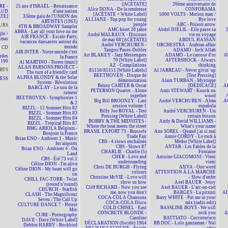
[ACÉTATE]
20ème anniversaire de
RE -
25 ans d'ISRAËL - Renaissance
Alice DONA - De la tendresse
CONFORAMA
AUD
d'une nation
[ACÉTATE + White Label]
5000 VOLTS - Motion man /
TE]
33ème gala de l'UNION des
ALLIANZ - Top pop for young
Bye love
ARTISTES (1963)
people
ABC - Poison arrow
URS
4TH & BROADWAY Sampler
AMC feiert 20 jahre
Abdel DJELIL - Elle passe sa
ABBA - Lay all your love on me
ht /
André MALRAUX - Discours
vie en voyage
AIR FRANCE - Escale-Party,
tmas
de mai 68 [ACÉTATE]
ABDUL HASSAN
vacances dansantes autour du
André VERCHUREN -
ORCHESTRA - Arabian affair
monde
CD
Tangos/Pasos-Dobles
ADAMO - Inch'Allah
AIR INTER - Notre monde c'est
Art BLAKEY - Jazz Messengers
ADAMO - Le carosse d'or
6
edes
la France
70 [White Label]
AFTERSHOCK - Always
190
Al MARTINO - Torero (maxi)
AZ - Compilations
thinking
ALAN PARSONS PROJECT -
RTS
85150/85151 [White Labels]
Al JARREAU - Never givin' up
The turn of a friendly card
BEETHOVEN - Disque de
[Test Pressing]
ALPHA BLONDY & the Solar
NESS
démonstration
Alain TURBAN - Mystique
System - Révolution
Benny CARTER & Oscar
[DÉDICACÉ]
A
BARCLAY - Le son de la
PETERSON Quartet - Alone
Amii STEWART - Knock on
rumeur
together
wood
BEETHOVEN - Symphonies 1
Big Bill BROONZY - Last
André VERCHUREN - Alma
A
& 2
session volume 1
española
BIZZL - 12 Sommer Hits 82
Billy Joe ROYAL - Test
André VERCHUREN - Un
BIZZL - Sommer Hits 83
Pressing [White Label]
certain frisson
BIZZL - Sommer Hits 84
BOBBY & THE MIDNITES -
Andy & David WILLIAMS -
BIZZL - Tropical Hits 87
Where the beat meets the street
What's your name
BMG ARIOLA Belgium -
BRASIL EXPORT 73 - Brussels
Ann SOREL - Quand j'ai si mal
Bonjour la France
Trade Fair
Annie CORDY - Le rock à
Brian ENO - Ambient 1 - Music
CBS - 4 slows enchaînés
Médor [White Label]
for airports
CBS - Slows 87
ANTAR - Les Fables de la
Brian ENO - Ambient 4 - On
CHARLIE - Charlie (5)
Fontaine
Land
CHER - Love and
Antoine GIACOMONI - Vieni
CBS - Été 73 vol.1
understanding
vieni
Céline DION - I'm alive
Chris DE BURGH - Flying
ANYA - One word
Céline DION - My heart will go
colours
ATTENTION À LA MARCHE
on
Christine McVIE - Love will
- Slow d'enfer
CHILL FAC-TORR - Twist
show us how
Axel BAUER - Jessy
(round'n'round)
Cliff RICHARD - Now you see
Axel BAUER - L'arc-en-ciel
CHURCH - Starfish
me, now you don't
BARGES - La pitxuri
AL
CLASH - The Magnificent
COCA-COLA Chansons
Barry WHITE - Put me in your
Seven / The Call Up
COCA-COLA Disco
mix (radio edit)
CULTURE DANCE 7 - House
COLD CHISEL - East
BASSLINE BOYS - We will
Mix
CONCRETE BLONDE -
rock you
A
CURE - Pornography
Caroline
BATTIATO - Cuccurucucu
DAVE - Dave [White Label]
DÉCLARATION (fiscale) 1964
BB DOC - Lolo ganzaman / Nul
Debbie HARRY - Rockbird