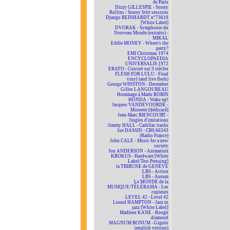
de Paris
Dizzy GILLESPIE - Sonny
Rollins / Sonny Stitt sessions
Django REINHARDT n°73610
[White Label]
DVORAK - Symphonie du
Nouveau Monde (extraits) -
MIKAL
Eddie MONEY - Where's the
party?
EMI Christmas 1974
ENCYCLOPAEDIA
UNIVERSALIS 1972
ERATO - Concert sur 3 siècles
FLESH FOR LULU - Final
vinyl (and live flesh)
George WINSTON - December
Gilles LANGOUREAU
Hommage à Mado ROBIN
HONDA - Wake up!
Jacques VANDEVOORDE -
Miserere [dédicacé]
Jean-Marc BIENCOURT -
Jingles d'imitations
Jimmy HALL - Cadillac tracks
Joe DASSIN - CBS 66343
(Radio France)
John CALE - Music for a new
society
Jon ANDERSON - Animation
KROKUS - Hardware [White
Label/Test Pressing]
la TRIBUNE de GENÈVE
LBS - Action
LBS - Aurum
Le MONDE de la
MUSIQUE/TÉLÉRAMA - Les
copieurs
LEVEL 42 - Level 42
Lionel HAMPTON - Jazz in
jazz [White Label]
Madleen KANE - Rough
diamond
MAGNUM BONUM - Gigolo
(english version)