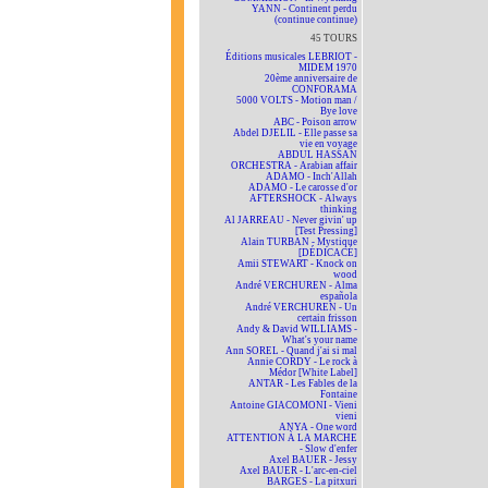
YANN - Continent perdu
(continue continue)
45 TOURS
Éditions musicales LEBRIOT -
MIDEM 1970
20ème anniversaire de
CONFORAMA
5000 VOLTS - Motion man /
Bye love
ABC - Poison arrow
Abdel DJELIL - Elle passe sa
vie en voyage
ABDUL HASSAN
ORCHESTRA - Arabian affair
ADAMO - Inch'Allah
ADAMO - Le carosse d'or
AFTERSHOCK - Always
thinking
Al JARREAU - Never givin' up
[Test Pressing]
Alain TURBAN - Mystique
[DÉDICACÉ]
Amii STEWART - Knock on
wood
André VERCHUREN - Alma
española
André VERCHUREN - Un
certain frisson
Andy & David WILLIAMS -
What's your name
Ann SOREL - Quand j'ai si mal
Annie CORDY - Le rock à
Médor [White Label]
ANTAR - Les Fables de la
Fontaine
Antoine GIACOMONI - Vieni
vieni
ANYA - One word
ATTENTION À LA MARCHE
- Slow d'enfer
Axel BAUER - Jessy
Axel BAUER - L'arc-en-ciel
BARGES - La pitxuri