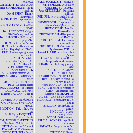
tendresse
PARTI SOCIALISTE - François
Daniel LEVI - Le cœur ouvert
MITTERRAND vous parle
aniel ZIMMERMANN - Bone
Patrick BRUEL - BRUEL
machine
Peter KINGSBERY - Once in a
David BRIOT - Phonik
million
mouvement
PHILIPS la nouvelle génération
vid CHARVET - Apprendre à
de l'image...
aimer
PHONOSCOPE - Le pont de la
avid HALLYDAY - Satellite
rivière Kwaï (Marseille)
(2005)
PHONOSCOPE - Moulin
David LEE ROTH - Night
Rouge (Paris)
life/She's my machine
PHOTOCHROM - Blanquette
David McNEIL - Hollywood
de LIMOUX
(Olympia 97)
PHOTOCHROM - La corrida
DE PALMAS - De Palmas
(tauromachie)
DE PALMAS - Elle s'ennuie
PHOTOCHROM - Sardane du
ECCA - Highlights 1997-98
Byrrh (cuve BYRRH)
DECCA release programme
Pierre LESCURE - Golden Hit-
autumn 89
Parade
DELABEL Actualités
PIRATES DES CARAÏBES -
novembre 95 janvier 96
Jusqu'au bout du monde
DELABEL été 99
PJ HARVEY - To bring you my
DEMON - Music that you
love
wanna hear + EPK
PORTELLI En Concert
TAILS - Music matters vol. 8
PULP - His 'n' hers
DISCO PARTY - La fièvre du
RICARD PASSION - N° 1 à 15
disco
RMC L'histoire en direct, la
DJ LBR - LE CORRUPTEUR
guerre du Golfe
DNA - La serenissima
Roots MANUVA - Too cold
OCK DES SUDS - Solidaires
SEAL - One night to remember
DOLIVEUX - Doliveux
SEITA - Sensations rock
minique DALCAN - L'air de
Sélection du READER'S
rien
DIGEST - Cent ans d'opérettes
DOMINO nouveautés 98/99
SILMARILS - Bio promo du 1er
DRAGONBALL Z + SAILOR
album
MOON
SINCLAIR - Au mépris du
E-MOTION - This is how we
danger
are
SINGUILA - Ghetto
éd. Philippe PICQUIER -
compositeur
Contes chinois
SODIM - Défi fraîcheur
Eddy MITCHELL/NEVILLE
SPECIAL SONORE - Apollo 8
Brothers - Tell it like it is
terre-lune
EDEL Collection 96 acte 1
SQUATT - L'empreinte se fait
Edouard LALO - Namouna
label
ELECTRO DELUXE - Sound
STUDIO 5 Collector