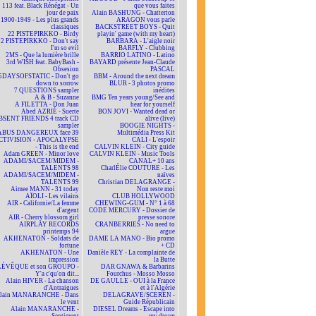
113 feat. Black Rénégat - Un
que vous faites
jour de paix
Alain BASHUNG - Chatterton
1900-1949 - Les plus grands
ARAGON vous parle
classiques
BACKSTREET BOYS - Quit
22 PISTEPIRKKO - Birdy
playin' game (with my heart)
22 PISTEPIRKKO - Don't say
BARBARA - L'aigle noir
I'm so evil
BARFLY - Clubbing
2MS - Que la lumière brille
BARRIO LATINO - Latino
3rd WISH feat. BabyBash -
BAYARD présente Jean-Claude
Obsesion
PASCAL
5DAYSOFSTATIC - Don't go
BBM - Around the next dream
down to sorrow
BLUR - 3 photos promo
7 QUESTIONS sampler
inédites
A & B - Suzanne
BMG Ten years young/See and
A FILETTA - Don Juan
hear for yourself
Abed AZRIÉ - Suerte
BON JOVI - Wanted dead or
BSENT FRIENDS 4 track CD
alive (live)
sampler
BOOGIE NIGHTS -
ABUS DANGEREUX face 39
Multimédia Press Kit
CTIVISION - APOCALYPSE
CALI - L'espoir
- This is the end
CALVIN KLEIN - City guide
Adam GREEN - Minor love
CALVIN KLEIN - Music Tools
ADAMI/SACEM/MIDEM -
CANAL+ 10 ans
TALENTS 98
CharlÉlie COUTURE - Les
ADAMI/SACEM/MIDEM -
naïves
TALENTS 99
Christian DELAGRANGE -
Aimee MANN - 31 today
Non reste moi
AÏOLI - Les vilains
CLUB HOLLYWOOD
AIR - Californie/La femme
CHEWING-GUM - N° 1 à 68
d'argent
CODE MERCURY - Dossier de
AIR - Cherry blossom girl
presse sonore
AIRPLAY RECORDS
CRANBERRIES - No need to
printemps 94
argue
AKHENATON - Soldats de
DAME LA MANO - Bio promo
fortune
+ CD
AKHENATON - Une
Danièle REY - La complainte de
impression
la Butte
ÉVÊQUE et son GROUPO -
DAR GNAWA & Barbarins
Y'a c'qu'on dit...
Fourchus - Mosso Mosso
Alain HIVER - La chanson
DE GAULLE - OUI à la France
d'Antraigues
et à l'Algérie
lain MANARANCHE - Dans
DELAGRAVE/SCEREN -
le vent
Guide Républicain
Alain MANARANCHE -
DIESEL Dreams - Escape into