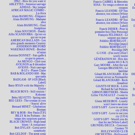
2PAC - How do you want it
Francis CABREL & Mercedes
ABLETTES - Jeunesse sauvage
SOSA - Yo vengo a ofrecer mi
ADIDAS - Sky jumper
corazon
D
AFRICAN MAGIC COMBO -
Francis LEANDRI - EP Ton
La chica
absence, ton silence [White
Alain BASHUNG - Élégance
Label]
Alain BASHUNG - Madame
Francis LEANDRI - SP Ton
Da
rêve
absence, ton silence [White
Alain BASHUNG - Osez
Label]
D
Joséphine
Franck DIDIER - Pour la
Alain SOUCHON - Dandy
première fois [Test Pressing]
Alfio SCANDURRA - Qu'est-ce
François FELDMAN - Le
qui ne va pas
serpent qui danse
AMERICAN BALLADS - Les
Frédéric BERTHELOT -
plus grands moments Country
Privilège [maxi]
ANDERSON BRUFORD
Frédéric BERTHELOT -
WAKEMAN HOWE - Brother
Privilège [SP]
D
of mine
G-I JOE - (I'm sorry) Don't
Antoine DONNET - Fais gaffe à
worry tonite
ce que tu penses...
GÉNÉRATION 60 - Hits des
Art MENGO - Côté cour
années 60 (1 & 2)
AVIGNON au 8 décembre
Gary MOORE - After the war
AVIONS - Nuit sauvage
Georges BRASSENS - Le
B-52's - Planet Claire
fantôme
BAB & ROLANDO 808 - Mas
Gérard BLANCHARD - Elle
DE
que nada
voulait revoir sa Normandie
BADGAM - SP 1428 [Black
Gérard BLANCHARD - Rock
Label]
Amadour
Barry RYAN with the Majority -
GIANTS OF ROCK - Little
Eloïse
Richard & Carl Perkins
D
BEACH BOYS - Still cruisin /
GIBSON BROTHERS - Sheela
Kokomo
Gilles VIGNEAULT - I went to
Do
Bebu SILVETTI - Spring rain
the market
BEE GEES - The woman in you
Glenn MEDEIROS - Lonely
/ Stayin' alive
won't leave me alone
Bernard MINET - Génération
GOD'S GIFT - Love to see you
Bioman
cry (1304)
BEV & BOB - Hey Paula [T.P.]
GOD'S GIFT - Love to see you
BILLY & les Forbans - Au
cry (1314)
temps des surprises-parties
GOD'S GIFT - Would you do
BLACK CROWES - High head
that for me [White Label]
blues / A conspiracy
GRUNDIG/DECCA - Concours
Bob DYLAN - Gotta serve
Cosmos 70
somebody
HOLLYWOOD CLUB
Bob GELDOF - The great song
ORCHESTRA - Hollywood