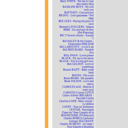
Barry WHITE - Put me in your
mix (radio edit)
BASSLINE BOYS - We will
rock you
BATTIATO - Cuccurucucu
BB DOC - Lolo ganzaman / Nul
edge
BEE GEES - Paying the price of
love
Bernard LAVILLIERS - Saïgon
BIBIE - En souvenir de moi
[Pré-Planning]
BIG T Scotch whisky - Europe
1
Bill HALEY & the Comets -
Chaussettes PHILDAR
Bill LABOUNTY - Livin'it up
Bill PRITCHARD - Number
five
Billy SWAN - Lover please
BLACK - Fly up to the moon
BLACK - You're a big girl now
Bob GELDOF - Love or
something
Bonnie RAITT - Baby come
back
BOONS - The score
Boum BOMO - Hit-parades
Brian WILSON - Love and
mercy
CAMOUFLAGE - Heaven (I
want you)
CARAVELLI pour LOTUS
Carlos Alberto IRIGARAY -
Navidad Criolla
Caroline LOEB - Mots croisés /
Le téléfon
CATHY - Tout est littérature
CENTER - Navsiegda
Chant du 7ème Congrès de la
BONNETERIE (TP dédicacé)
Charles BORELLI présente
Georges SOLCHANY
Charles DUMONT - Je t'aime /
Nuit blanche à Honfleur