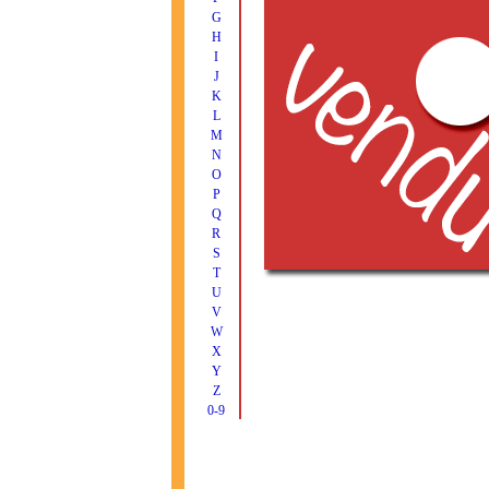
G
H
I
J
K
L
M
N
O
P
Q
R
S
T
U
V
W
X
Y
Z
0-9