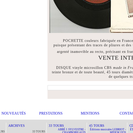
POCHETTE couleurs fabriquée en France p
puisque présentant des traces de pliures et de
argenté inamovible au recto, précisant en fr
VENTE INT
DISQUE vinyle microsillon CBS
made in Fr
teinte bronze et de toute beauté, 45 tours diamè
de quelques tr
NOUVEAUTÉS
PRESTATIONS
MENTIONS
CONTA
ARCHIVES
33 TOURS
45 TOURS
C
ABBÉ J. SYLVESTRE -
Éditions musicales LEBRIOT -
ÉT
URS
33 TOURS
CHAMBORIGAUD
MIDEM 1970