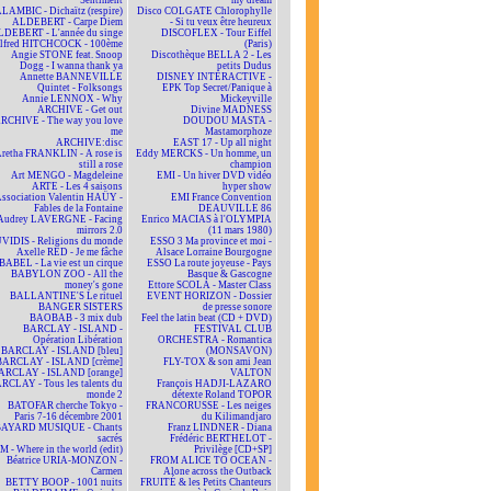
Sentiment
my dream
LAMBIC - Dichaïtz (respire)
Disco COLGATE Chlorophylle
ALDEBERT - Carpe Diem
- Si tu veux être heureux
DEBERT - L'année du singe
DISCOFLEX - Tour Eiffel
lfred HITCHCOCK - 100ème
(Paris)
Angie STONE feat. Snoop
Discothèque BELLA 2 - Les
Dogg - I wanna thank ya
petits Dudus
Annette BANNEVILLE
DISNEY INTERACTIVE -
Quintet - Folksongs
EPK Top Secret/Panique à
Annie LENNOX - Why
Mickeyville
ARCHIVE - Get out
Divine MADNESS
RCHIVE - The way you love
DOUDOU MASTA -
me
Mastamorphoze
ARCHIVE:disc
EAST 17 - Up all night
retha FRANKLIN - A rose is
Eddy MERCKS - Un homme, un
still a rose
champion
Art MENGO - Magdeleine
EMI - Un hiver DVD vidéo
ARTE - Les 4 saisons
hyper show
ssociation Valentin HAÜY -
EMI France Convention
Fables de la Fontaine
DEAUVILLE 86
Audrey LAVERGNE - Facing
Enrico MACIAS à l'OLYMPIA
mirrors 2.0
(11 mars 1980)
VIDIS - Religions du monde
ESSO 3 Ma province et moi -
Axelle RED - Je me fâche
Alsace Lorraine Bourgogne
BABEL - La vie est un cirque
ESSO La route joyeuse - Pays
BABYLON ZOO - All the
Basque & Gascogne
money's gone
Ettore SCOLA - Master Class
BALLANTINE'S Le rituel
EVENT HORIZON - Dossier
BANGER SISTERS
de presse sonore
BAOBAB - 3 mix dub
Feel the latin beat (CD + DVD)
BARCLAY - ISLAND -
FESTIVAL CLUB
Opération Libération
ORCHESTRA - Romantica
BARCLAY - ISLAND [bleu]
(MONSAVON)
BARCLAY - ISLAND [crème]
FLY-TOX & son ami Jean
ARCLAY - ISLAND [orange]
VALTON
RCLAY - Tous les talents du
François HADJI-LAZARO
monde 2
détexte Roland TOPOR
BATOFAR cherche Tokyo -
FRANCORUSSE - Les neiges
Paris 7-16 décembre 2001
du Kilimandjaro
BAYARD MUSIQUE - Chants
Franz LINDNER - Diana
sacrés
Frédéric BERTHELOT -
 - Where in the world (edit)
Privilège [CD+SP]
Béatrice URIA-MONZON -
FROM ALICE TO OCEAN -
Carmen
Alone across the Outback
BETTY BOOP - 1001 nuits
FRUITÉ & les Petits Chanteurs