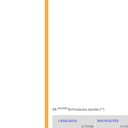
2014/2026
ici
©b
Re℗roduction interdite (
)
CATALOGUE
NOUVEAUTÉS
33 TOURS
33 TO