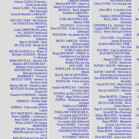
(english version)
blu [White Label]
Johnny CLEGG & Savuka -
Maurice BITTER - Chants et
Chris EVERS - Ce n'est pas une
Third world child
danses d'Argentine [dédicacé]
vie
Julien CLERC - This melody
MAXELL - Rock Sampler
Chris REA - I can hear your
[Test Pressing]
Nathalie CARDONE -
heart beat
Katia & Marielle LABEQUE -
Populaire
Chubby CHECKER/Hank
Gershwin
O.P.R. MONTPELLIER -
BALLARD - The twist
Bo
KILLING JOKE - Revelations
Berlioz 1988
[Acétate]
les ENFANTS du MISTRAL
Ofra HAZA - Love song
CINDERELLA - Nobody's fool
volume 2
Patti FLYNN - With love to you
Claudia BRÜCKEN - Absolute
Louis ARMSTRONG plays
[dédicacé]
COLL - Pretty little girl [White
W.C. HANDY [dédicacé]
POLYDOR - les géants de l'été
Label]
B
MADONNA - Hollywood
volume 2
COLUCHE - La politique
(remixes)
RICKY AMIGOS - Delirios
(revue de presse)
Marc LAVOINE - Paris
[White Label]
DADJE MEETING TIME -
MC SOLAAR - Bouge de là
ROCK AROUND THE
Ybo libo
B
(remix)
WORLD radio show
DALIDA - Gigi in paradisco
MECHAGODZILLA - Planet X
Roger BOURDIN - TIMING 8,
DAN REED NETWORK -
Michael JACKSON - Michael
Confidences d'un flûtiste
Tiger in a dress
Vs Michael
Roger VERMEER -
Daniel LEDUC - Soleil
B
MINK DEVILLE - Sportin' life
Rumba/Cha-cha-cha
DAVE - Hurlevent
Modeste MOUSSORGSKY -
SAD CAFÉ - Olé
DAVID + DAVID - Welcome to
Tableaux d'une exposition
SCHÖLLER - In Schöller ist
the boomtown
MONSIEUR Z - Fourrure et
Musik
DAVID + DAVID - Welcome to
Musique [numéroté]
SIGUE SIGUE SPUTNICK -
the boomtown [monoface]
MORRISSEY - Viva hate
Flaunt it [White Label]
David KNOPFLER - Lonely is
MÖTLEY CRÜE - Smokin' in
SONOLOR - Vœux sonores
the night
the boys room
1975
David KOVEN - Bord à bord
CA
Murray HEAD - Sooner or later
Sophie MARCEAU - Certitude
[Test Pressing]
MUSTANG Kollektion Herbst
[White Label]
David LINDLEY - Mercury
C
Winter 83
STOFFEL & FILS 1950-1975
blues
Nanette WORKMAN - Chaude
T'PAU - Rage [White Label]
Dean MARTIN - Change of
C
[white label]
TEPPAZ - Technique spatio-
heart [White Label]
ORISHAS - Orishas llego
dynamic
DECCA/GRUNDIG - Hi-Fi
remixes
Théâtre de l'EMPIRE -
Stéréo Phase 4
OSIBISA - Ojah awake [White
compilation Rétro
Dee D. JACKSON - Automatic
C
Label]
TOPALOFF-VERCHUREN -
lover 88 [Test Pressing]
PET SHOP BOYS - Behaviour
Le couple idéal [TP/WL]
Démis ROUSSOS - So dreamy
Cé
Peter GABRIEL - 4 (Security)
TOPALOFF~VERCHUREN -
Démis ROUSSOS - With you
Peter TOSH - Captured live
Le couple idéal [dédicacé]
Denis PEPIN - Marinette
Philip OAKEY & Giorgio
Victoria PARRY - Love and
(j'avais l'air d'un con)
MORODER
devotion [White Label]
Diana ROSS - Chain reaction
C
PHILIPS - Promo Promo 74
WESTBOUND SOUND -
Diana ROSS - Chain reaction
PHILIPS Spécial Club été 76
Sampler promo
(special dance mix)
vol.1
WYOMING TRAVEL
Dick RIVERS - Ainsi soit-elle
PHILIPS Spécial Club été 78