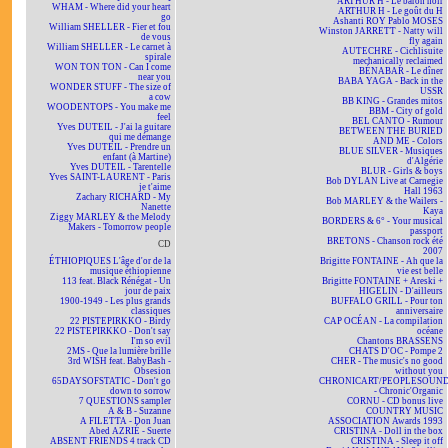
ARTHUR H - Le baron noir
WHAM - Where did your heart
ARTHUR H - Le goût du H
go
Ashanti ROY Pablo MOSES
William SHELLER - Fier et fou
Winston JARRETT - Natty will
de vous
fly again
William SHELLER - Le carnet à
AUTECHRE - Cichlisuite
spirale
mechanically reclaimed
WON TON TON - Can I come
BÉNABAR - Le dîner
near you
BABA YAGA - Back in the
WONDER STUFF - The size of
USSR
a cow
BB KING - Grandes mitos
WOODENTOPS - You make me
BBM - City of gold
feel
BEL CANTO - Rumour
Yves DUTEIL - J'ai la guitare
BETWEEN THE BURIED
qui me démange
AND ME - Colors
Yves DUTEIL - Prendre un
BLUE SILVER - Musiques
enfant (à Martine)
d'Algérie
Yves DUTEIL - Tarentelle
BLUR - Girls & boys
Yves SAINT-LAURENT - Paris
Bob DYLAN Live at Carnegie
je t'aime
Hall 1963
Zachary RICHARD - My
Bob MARLEY & the Wailers -
Nanette
Kaya
Ziggy MARLEY & the Melody
BORDERS & 6° - Your musical
Makers - Tomorrow people
passport
BRETONS - Chanson rock été
CD
2007
ÉTHIOPIQUES L'âge d'or de la
Brigitte FONTAINE - Ah que la
musique éthiopienne
vie est belle
113 feat. Black Rénégat - Un
Brigitte FONTAINE + Areski +
jour de paix
HIGELIN - D'ailleurs
1900-1949 - Les plus grands
BUFFALO GRILL - Pour ton
classiques
anniversaire
22 PISTEPIRKKO - Birdy
CAP OCÉAN - La compilation
22 PISTEPIRKKO - Don't say
océane
I'm so evil
Chantons BRASSENS
2MS - Que la lumière brille
CHATS D'OC - Pompe 2
3rd WISH feat. BabyBash -
CHER - The music's no good
Obsesion
without you
65DAYSOFSTATIC - Don't go
CHRONICART/PEOPLESOUN
down to sorrow
- Chronic'Organic
7 QUESTIONS sampler
CORNU - CD bonus live
A & B - Suzanne
COUNTRY MUSIC
A FILETTA - Don Juan
ASSOCIATION Awards 1993
Abed AZRIÉ - Suerte
CRISTINA - Doll in the box
ABSENT FRIENDS 4 track CD
CRISTINA - Sleep it off