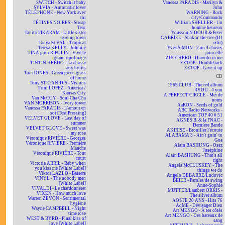
SWITCH - Switch it baby
Vanessa PARADIS - Marilyn &
SYLVIA - Automatic lover
John
TÉLÉPHONE - New York avec
WARNING - Rock
toi
city/Commando
TÉTINES NOIRES - Streap
William SHELLER - Un
Teac
homme heureux
Tanita TIKARAM - Little sister
Youssou N'DOUR & Peter
leaving town
GABRIEL - Shakin' the tree (DJ
Tanya St VAL - Tropical
edit)
Teresa KELLY - Johnnie
Yves SIMON - 2 ou 3 choses
TINA pour RIPOLIN - Vive le
pour elle
grand ripolinage
ZUCCHERO - Diavolo in me
TINTIN HEBDO - La chasse
ZZTOP - Doubleback
aux bruits
ZZTOP - Give it up
Tom JONES - Green green grass
CD
of home
Tony STEFANIDIS - Visions
1969 CLUB - The red album
Trini LOPEZ - America /
4YOU - 4 you
Kansas City
A PERFECT CIRCLE - Mer de
Van McCOY - Soul Cha Cha
noms
VAN MORRISON - Ivory tower
AaRON - Seeds of gold
Vanessa PARADIS - L'amour en
ABC Radio Networks -
soi [Test Pressing]
American TOP 40 # 51
VELVET GLOVE - Last day of
AGNÈS B. & la FNAC -
summer
Dernière Bande
VELVET GLOVE - Sweet was
AKIRISE - Brouiller l'écoute
my rose
ALABAMA 3 - Ain't goin' to
Véronique RIVIÈRE - Georges
Goa
Véronique RIVIÈRE - Première
Alain BASHUNG - Osez
Manche
Joséphine
Véronique RIVIÈRE - Tout
Alain BASHUNG - That's all
court
right
Victoria ABRIL - Baby when
Angela McCLUSKEY - The
you kiss me [White Label]
things we do
Viktor LAZLO - Baisers
Angelo DEBARRE/Ludovic
VINYL - The nobody men
BEIER - Paroles de swing
[White Label]
Anne-Sophie
VIVALDI - Le chardonneret
MUTTER/Lambert ORKIS -
VIXEN - How much love
The silver album
Warren ZEVON - Sentimental
AOSTE 20 ANS - Hits 76
hygiene
AqME - Dévisager Dieu
Wayne CAMPBELL - Night
Art MENGO - À tes côtés
time rose
Art MENGO - Des bateaux de
WEST & BYRD - Final kiss of
sang
love [White Label]