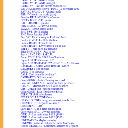
BARCLAY - ISLAND [crème]
BARCLAY - ISLAND [orange]
BARCLAY - Tous les talents du monde 2
BATOFAR cherche Tokyo - Paris 7-16 décembre 2001
BAYARD MUSIQUE - Chants sacrés
BBM - Where in the world (edit)
Béatrice URIA-MONZON - Carmen
BETTY BOOP - 1001 nuits
Bill DERAIME - Qui a bu
Billy BRAGG - Mr love & justice
BLACK - Here it comes again
BMG 99/11 Hot Sampler
BMG News Janvier 1999
Bob DYLAN - Le sampler Rock and Folk
Bobby KIMBALL - Hold the line
Bonnie RAITT - Come to me
Bonnie RAITT - Love sneakin' up on you
BRETT - Trois nuits par semaine
Brian McFADDEN - Real to me
Brock LANDARS - S.M.D.U.
Bruno COULAIS - B.O.F. Les Choristes
Bryan ADAMS - Summer of 69
Bryan ADAMS/Rod STEWART/STING - All for love
CACHAREL & Real World Records - Gifted
CADBURY's Top cookies
CAKE - The distance
CALI - C'est quand le bonheur ?
CARHARTT - Old new soul
Carole KING tribute - Tapestry revisited
Caroline LEGRAND - Comme un train qui roule
CASINO - Maintenant c'est à vous de jouer
CBS - Demain tout le monde en parlera
Céline DION - Live (for the one I love)
CERRUTI 1881 et le cinéma
CESAR COLLECTOR Canal+
CHAMOIS D'OR - Les grandes musiques de films
CHEVROLET - Legends volume 2
CHOUBENE - Lila
Chris REA - God's great banana skin
Christophe MALI - Je vous emmène
CINÉ 16 - Les meilleures B.O.F. (1998)
CINÉ 16 - Les meilleures B.O.F. (1999)
CINEMATICS - Maybe someday
CINEMIX - Antoine Duhamel / Ennio Morricone
Claude FRANÇOIS - Collection Artistes de Légende