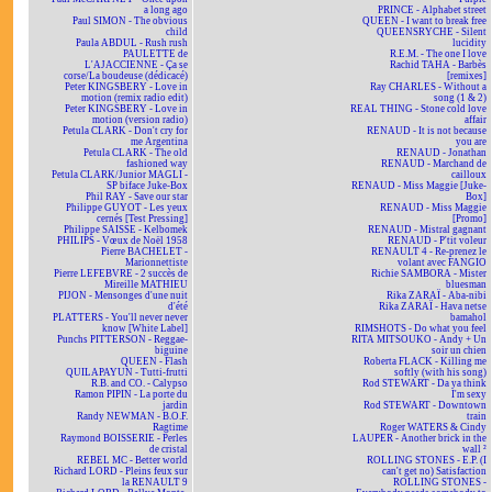
a long ago
PRINCE - Alphabet street
Paul SIMON - The obvious
QUEEN - I want to break free
child
QUEENSRYCHE - Silent
Paula ABDUL - Rush rush
lucidity
PAULETTE de
R.E.M. - The one I love
L'AJACCIENNE - Ça se
Rachid TAHA - Barbès
corse/La boudeuse (dédicacé)
[remixes]
Peter KINGSBERY - Love in
Ray CHARLES - Without a
motion (remix radio edit)
song (1 & 2)
Peter KINGSBERY - Love in
REAL THING - Stone cold love
motion (version radio)
affair
Petula CLARK - Don't cry for
RENAUD - It is not because
me Argentina
you are
Petula CLARK - The old
RENAUD - Jonathan
fashioned way
RENAUD - Marchand de
Petula CLARK/Junior MAGLI -
cailloux
SP biface Juke-Box
RENAUD - Miss Maggie [Juke-
Phil RAY - Save our star
Box]
Philippe GUYOT - Les yeux
RENAUD - Miss Maggie
cernés [Test Pressing]
[Promo]
Philippe SAISSE - Kelbomek
RENAUD - Mistral gagnant
PHILIPS - Vœux de Noël 1958
RENAUD - P'tit voleur
Pierre BACHELET -
RENAULT 4 - Re-prenez le
Marionnettiste
volant avec FANGIO
Pierre LEFEBVRE - 2 succès de
Richie SAMBORA - Mister
Mireille MATHIEU
bluesman
PIJON - Mensonges d'une nuit
Rika ZARAÏ - Aba-nibi
d'été
Rika ZARAÏ - Hava netse
PLATTERS - You'll never never
bamahol
know [White Label]
RIMSHOTS - Do what you feel
Punchs PITTERSON - Reggae-
RITA MITSOUKO - Andy + Un
biguine
soir un chien
QUEEN - Flash
Roberta FLACK - Killing me
QUILAPAYUN - Tutti-frutti
softly (with his song)
R.B. and CO. - Calypso
Rod STEWART - Da ya think
Ramon PIPIN - La porte du
I'm sexy
jardin
Rod STEWART - Downtown
Randy NEWMAN - B.O.F.
train
Ragtime
Roger WATERS & Cindy
Raymond BOISSERIE - Perles
LAUPER - Another brick in the
de cristal
wall ²
REBEL MC - Better world
ROLLING STONES - E.P. (I
Richard LORD - Pleins feux sur
can't get no) Satisfaction
la RENAULT 9
ROLLING STONES -