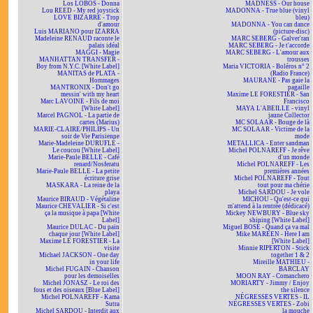
Los LOBOS - Donna
MADNESS - Our house
Lou REED - My red joystick
MADONNA - True blue (vinyl
LOVE BIZARRE - Trop
bleu)
d'amour
MADONNA - You can dance
Luis MARIANO pour IZARRA
(picture-disc)
Madeleine RENAUD raconte le
MARC SEBERG - Galver'ran
palais idéal
MARC SEBERG - Je t'accorde
MAGGI - Magie
MARC SEBERG - L'amour aux
MANHATTAN TRANSFER -
trousses
Boy from N.Y.C. [White Label]
Maria VICTORIA - Boléros n° 2
MANITAS de PLATA -
(Radio France)
Hommages
MAURANE - Pas gaie la
MANTRONIX - Don't go
pagaille
messin' with my heart
Maxime LE FORESTIER - San
Marc LAVOINE - Fils de moi
Francisco
[White Label]
MAYA L'ABEILLE - vinyl
Marcel PAGNOL - La partie de
jaune Collector
cartes (Marius)
MC SOLAAR - Bouge de là
MARIE-CLAIRE/PHILIPS - Un
MC SOLAAR - Victime de la
soir de Vie Parisienne
mode
Marie-Madeleine DURUFLÉ -
METALLICA - Enter sandman
Le coucou [White Label]
Michel POLNAREFF - Je rêve
Marie-Paule BELLE - Café
d'un monde
renard/Nosferatu
Michel POLNAREFF - Les
Marie-Paule BELLE - La petite
premières années
écriture grise
Michel POLNAREFF - Tout
MASKARA - La reine de la
tout pour ma chérie
playa
Michel SARDOU - Je vole
Maurice BIRAUD - Végétaline
MICHOU - Qu'est-ce qui
Maurice CHEVALIER - Si c'est
m'attend à la rentrée (dédicacé)
ça la musique à papa [White
Mickey NEWBURY - Blue sky
Label]
shining [White Label]
Maurice DULAC - Du pain
Miguel BOSÉ - Quand ça va mal
chaque jour [White Label]
Mike MAREEN - Here I am
Maxime LE FORESTIER - La
[White Label]
visite
Minnie RIPERTON - Stick
Michael JACKSON - One day
together 1 & 2
in your life
Mireille MATHIEU -
Michel FUGAIN - Chanson
BARCLAY
pour les demoiselles
MOON RAY - Comanchero
Michel JONASZ - Le roi des
MORIARTY - Jimmy / Enjoy
fous et des oiseaux [Blue Label]
the silence
Michel POLNAREFF - Kama
NÉGRESSES VERTES - IL
Sutra
NÉGRESSES VERTES - Zobi
Michel SARDOU - Interdit aux
la mouche