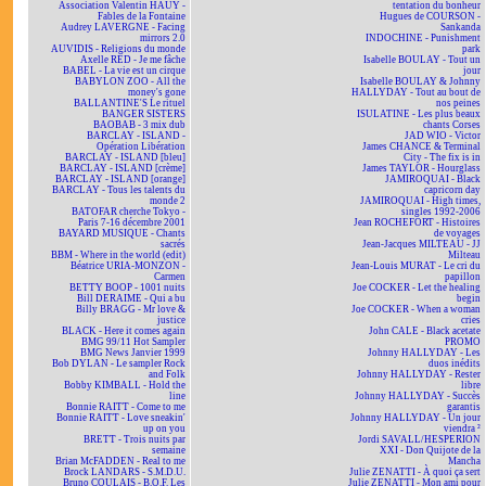
Association Valentin HAÜY -
tentation du bonheur
Fables de la Fontaine
Hugues de COURSON -
Audrey LAVERGNE - Facing
Sankanda
mirrors 2.0
INDOCHINE - Punishment
AUVIDIS - Religions du monde
park
Axelle RED - Je me fâche
Isabelle BOULAY - Tout un
BABEL - La vie est un cirque
jour
BABYLON ZOO - All the
Isabelle BOULAY & Johnny
money's gone
HALLYDAY - Tout au bout de
BALLANTINE'S Le rituel
nos peines
BANGER SISTERS
ISULATINE - Les plus beaux
BAOBAB - 3 mix dub
chants Corses
BARCLAY - ISLAND -
JAD WIO - Victor
Opération Libération
James CHANCE & Terminal
BARCLAY - ISLAND [bleu]
City - The fix is in
BARCLAY - ISLAND [crème]
James TAYLOR - Hourglass
BARCLAY - ISLAND [orange]
JAMIROQUAI - Black
BARCLAY - Tous les talents du
capricorn day
monde 2
JAMIROQUAI - High times,
BATOFAR cherche Tokyo -
singles 1992-2006
Paris 7-16 décembre 2001
Jean ROCHEFORT - Histoires
BAYARD MUSIQUE - Chants
de voyages
sacrés
Jean-Jacques MILTEAU - JJ
BBM - Where in the world (edit)
Milteau
Béatrice URIA-MONZON -
Jean-Louis MURAT - Le cri du
Carmen
papillon
BETTY BOOP - 1001 nuits
Joe COCKER - Let the healing
Bill DERAIME - Qui a bu
begin
Billy BRAGG - Mr love &
Joe COCKER - When a woman
justice
cries
BLACK - Here it comes again
John CALE - Black acetate
BMG 99/11 Hot Sampler
PROMO
BMG News Janvier 1999
Johnny HALLYDAY - Les
Bob DYLAN - Le sampler Rock
duos inédits
and Folk
Johnny HALLYDAY - Rester
Bobby KIMBALL - Hold the
libre
line
Johnny HALLYDAY - Succès
Bonnie RAITT - Come to me
garantis
Bonnie RAITT - Love sneakin'
Johnny HALLYDAY - Un jour
up on you
viendra ²
BRETT - Trois nuits par
Jordi SAVALL/HESPERION
semaine
XXI - Don Quijote de la
Brian McFADDEN - Real to me
Mancha
Brock LANDARS - S.M.D.U.
Julie ZENATTI - À quoi ça sert
Bruno COULAIS - B.O.F. Les
Julie ZENATTI - Mon ami pour