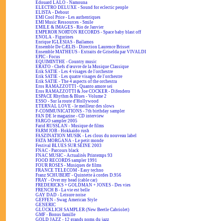
Edouard LALO - Namouna
ELECTRO DELUXE - Sound for eclectic people
ELISTA - Debout
EMI Cool Price - Les authentiques
EMI Music Ressources - Smile
EMILE & IMAGES - Rio de Janvier
EMPEROR NORTON RECORDS - Space baby blast off
ENOLA - Figurines
Enrique IGLESIAS - Bailamos
Ensemble De CÆLIS - Direction Laurence Brisset
Ensemble MATHEUS - Extraits de Griselda par VIVALDI
EPIC - Focus
EQUIMINTHE - Country music
ERATO - Chefs d'œuvre de la Musique Classique
Erik SATIE - Les 4 visages de l'orchestre
Erik SATIE - Les quatre visages de l'orchestre
Erik SATIE - The 4 aspects of the orchestra
Eros RAMAZZOTTI - Quanto amore sei
Eros RAMAZZOTTI & Joe COCKER - Difendero
ESPACE Rhythm & Blues - Volume 2
ESSO - Sur la route d'Hollywood
ETERNAL LOVE - le meilleur des slows
F-COMMUNICATIONS - 7th birthday sampler
FAN DE le magazine - CD interview
FARGO sampler 2005
Farid RUSSLAN - Musique de films
FARM JOB - Hokkaïdo rush
FASZINATION MUSIK - Les clous du nouveau label
FATA MORGANA - Le petit monde
Festival BLUES SUR SEINE 2003
FNAC - Parcours black
FNAC MUSIC - Actualités Printemps 93
FOOD RECORDS sampler 1991
FOUR ROSES - Musiques de films
FRANCE TELECOM - Easy techno
Franz SCHUBERT - Quintette à cordes D.956
FRAY - Over my head (cable car)
FREDERICKS + GOLDMAN + JONES - Des vies
FRENCH B - La vie est belle
GAY DAD - Leisure noise
GEFFEN - Swag American Style
GENERIC
GLÜCKLICH SAMPLER (New Beetle Cabriolet)
GMF - Bonus famille
GOLD JAZZ - 12 grands noms du jazz