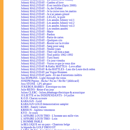
Johnny HALLYDAY - Garden of love
Johnny HALLYDAY - Il est terrible (Optic 2000)
Johnny HALLYDAY - Ja, der Elefant
Johnny HALLYDAY - Je la croise tous les matins
Johnny HALLYDAY - Je n'ai jamais pleuré
Johnny HALLYDAY - LEGAL, le goût
Johnny HALLYDAY - Les années Johnny vol.1
Johnny HALLYDAY - Les années Johnny vol.2
Johnny HALLYDAY - Les années Johnny vol.3
Johnny HALLYDAY - Les tendres années
Johnny HALLYDAY - Marie
Johnny HALLYDAY - Pardon
Johnny HALLYDAY - Partie de cartes
Johnny HALLYDAY - Quelques cris
Johnny HALLYDAY - Rouler sur la rivière
Johnny HALLYDAY - Sang pour sang
Johnny HALLYDAY - Tender years
Johnny HALLYDAY - They call him a man
Johnny HALLYDAY - Tout public 1962-1992
Johnny HALLYDAY - Tutti frutti
Johnny HALLYDAY - Un jour viendra
Johnny HALLYDAY - Voyez ce que je veux dire
Johnny HALLYDAY & Kathy MATTEA - Love affair
Johnny HALLYDAY & the RATTLES - Lass die Leute doch reden
Johnny HALLYDAY par Vogue Hommes
Johnny HALLYDAY parle - 65 mn d'entretiens inédits
Jon HOPKINS - Light through the veins
JOSEPH Pepino - Ha ha ! No no ! He He ! [dédicacé]
Joss STONE - LP1 advance
JUKEBOX BABIES - Électrique ou rien
Julie REINS - Reine d'un jour
Julien CLERC - Julien déménage électrique & acoustique
JULIETTE et les INDÉPENDANTS - 14 juillet
K.O.D. Chacun sa route
KARAJAN - Gold
KARAJAN GOLD demonstration sampler
KORN - Family values
KRISIUN - Ageless venomous
KYO - Je cours
L'AFFAIRE LOUIS TRIO - L'homme aux mille vies
L'AFFAIRE LOUIS TRIO - Loin
L'HOMME PARLE
la BELGIQUE est un pays - Chantons belge
la légende du GOLF DROUOT