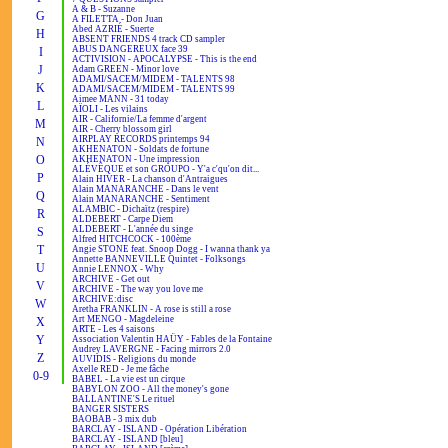
A & B - Suzanne
G
A FILETTA - Don Juan
Abed AZRIÉ - Suerte
H
ABSENT FRIENDS 4 track CD sampler
ABUS DANGEREUX face 39
I
ACTIVISION - APOCALYPSE - This is the end
J
Adam GREEN - Minor love
ADAMI/SACEM/MIDEM - TALENTS 98
K
ADAMI/SACEM/MIDEM - TALENTS 99
Aimee MANN - 31 today
L
AÏOLI - Les vilains
AIR - Californie/La femme d'argent
M
AIR - Cherry blossom girl
AIRPLAY RECORDS printemps 94
N
AKHENATON - Soldats de fortune
O
AKHENATON - Une impression
ALÉVÊQUE et son GROUPO - Y'a c'qu'on dit...
P
Alain HIVER - La chanson d'Antraigues
Alain MANARANCHE - Dans le vent
Q
Alain MANARANCHE - Sentiment
ALAMBIC - Dichaïtz (respire)
R
ALDEBERT - Carpe Diem
ALDEBERT - L'année du singe
S
Alfred HITCHCOCK - 100ème
T
Angie STONE feat. Snoop Dogg - I wanna thank ya
Annette BANNEVILLE Quintet - Folksongs
U
Annie LENNOX - Why
ARCHIVE - Get out
V
ARCHIVE - The way you love me
ARCHIVE:disc
W
Aretha FRANKLIN - A rose is still a rose
Art MENGO - Magdeleine
X
ARTE - Les 4 saisons
Y
Association Valentin HAÜY - Fables de la Fontaine
Audrey LAVERGNE - Facing mirrors 2.0
Z
AUVIDIS - Religions du monde
Axelle RED - Je me fâche
0-9
BABEL - La vie est un cirque
BABYLON ZOO - All the money's gone
BALLANTINE'S Le rituel
BANGER SISTERS
BAOBAB - 3 mix dub
BARCLAY - ISLAND - Opération Libération
BARCLAY - ISLAND [bleu]