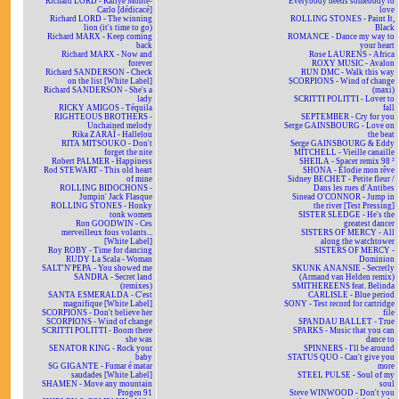
Richard LORD - Rallye Monte-
Everybody needs somebody to
Carlo [dédicacé]
love
Richard LORD - The winning
ROLLING STONES - Paint It,
lion (it's time to go)
Black
Richard MARX - Keep coming
ROMANCE - Dance my way to
back
your heart
Richard MARX - Now and
Rose LAURENS - Africa
forever
ROXY MUSIC - Avalon
Richard SANDERSON - Check
RUN DMC - Walk this way
on the list [White Label]
SCORPIONS - Wind of change
Richard SANDERSON - She's a
(maxi)
lady
SCRITTI POLITTI - Lover to
RICKY AMIGOS - Téquila
fall
RIGHTEOUS BROTHERS -
SEPTEMBER - Cry for you
Unchained melody
Serge GAINSBOURG - Love on
Rika ZARAÏ - Hallelou
the beat
RITA MITSOUKO - Don't
Serge GAINSBOURG & Eddy
forget the nite
MITCHELL - Vieille canaille
Robert PALMER - Happiness
SHEILA - Spacer remix 98 ²
Rod STEWART - This old heart
SHONA - Elodie mon rêve
of mine
Sidney BECHET - Petite fleur /
ROLLING BIDOCHONS -
Dans les rues d'Antibes
Jumpin' Jack Flasque
Sinead O'CONNOR - Jump in
ROLLING STONES - Honky
the river [Test Pressing]
tonk women
SISTER SLEDGE - He's the
Ron GOODWIN - Ces
greatest dancer
merveilleux fous volants...
SISTERS OF MERCY - All
[White Label]
along the watchtower
Roy ROBY - Time for dancing
SISTERS OF MERCY -
RUDY La Scala - Woman
Dominion
SALT'N'PEPA - You showed me
SKUNK ANANSIE - Secretly
SANDRA - Secret land
(Armand van Helden remix)
(remixes)
SMITHEREENS feat. Belinda
SANTA ESMERALDA - C'est
CARLISLE - Blue period
magnifique [White Label]
SONY - Test record for cartridge
SCORPIONS - Don't believe her
file
SCORPIONS - Wind of change
SPANDAU BALLET - True
SCRITTI POLITTI - Boom there
SPARKS - Music that you can
she was
dance to
SENATOR KING - Rock your
SPINNERS - I'll be around
baby
STATUS QUO - Can't give you
SG GIGANTE - Fumar é matar
more
saudades [White Label]
STEEL PULSE - Soul of my
SHAMEN - Move any mountain
soul
Progen 91
Steve WINWOOD - Don't you