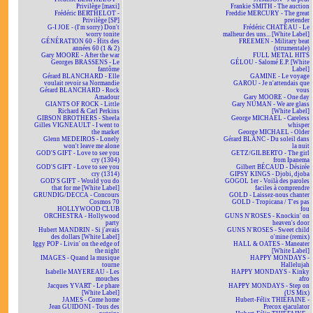
Privilège [maxi]
Frankie SMITH - The auction
Frédéric BERTHELOT -
Freddie MERCURY - The great
Privilège [SP]
pretender
G-I JOE - (I'm sorry) Don't
Frédéric CHATEAU - Le
worry tonite
malheur des uns... [White Label]
GÉNÉRATION 60 - Hits des
FREEMEN - Military beat
années 60 (1 & 2)
(strumentale)
Gary MOORE - After the war
FULL METAL HITS
Georges BRASSENS - Le
GÉLOU - Salomé E.P. [White
fantôme
Label]
Gérard BLANCHARD - Elle
GAMINE - Le voyage
voulait revoir sa Normandie
GAROU - Je n'attendais que
Gérard BLANCHARD - Rock
vous
Amadour
Gary MOORE - One day
GIANTS OF ROCK - Little
Gary NUMAN - We are glass
Richard & Carl Perkins
[White Label]
GIBSON BROTHERS - Sheela
George MICHAEL - Careless
Gilles VIGNEAULT - I went to
whisper
the market
George MICHAEL - Older
Glenn MEDEIROS - Lonely
Gérard BLANC - Du soleil dans
won't leave me alone
la nuit
GOD'S GIFT - Love to see you
GETZ/GILBERTO - The girl
cry (1304)
from Ipanema
GOD'S GIFT - Love to see you
Gilbert BÉCAUD - Désirée
cry (1314)
GIPSY KINGS - Djobi, djoba
GOD'S GIFT - Would you do
GOGOL 1er - Voilà des paroles
that for me [White Label]
faciles à comprendre
GRUNDIG/DECCA - Concours
GOLD - Laissez-nous chanter
Cosmos 70
GOLD - Tropicana / T'es pas
HOLLYWOOD CLUB
fou
ORCHESTRA - Hollywood
GUNS N'ROSES - Knockin' on
party
heaven's door
Hubert MANDRIN - Si j'avais
GUNS N'ROSES - Sweet child
des dollars [White Label]
o'mine (remix)
Iggy POP - Livin' on the edge of
HALL & OATES - Maneater
the night
[White Label]
IMAGES - Quand la musique
HAPPY MONDAYS -
tourne
Hallelujah
Isabelle MAYEREAU - Les
HAPPY MONDAYS - Kinky
mouches
afro
Jacques YVART - Le phare
HAPPY MONDAYS - Step on
[White Label]
(US Mix)
JAMES - Come home
Hubert-Félix THIÉFAINE -
Jean GUIDONI - Tous des
Precox ejaculator