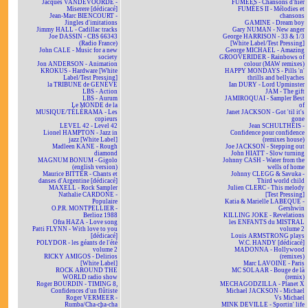
Jacques VANDEVOORDE -
FUMÉES - Chansons d'hier
Miserere [dédicacé]
FUMÉES II - Mélodies et
Jean-Marc BIENCOURT -
chansons
Jingles d'imitations
GAMINE - Dream boy
Jimmy HALL - Cadillac tracks
Gary NUMAN - New anger
Joe DASSIN - CBS 66343
George HARRISON - 33 & 1/3
(Radio France)
[White Label/Test Pressing]
John CALE - Music for a new
George MICHAEL - Amazing
society
GROOVERIDER - Rainbows of
Jon ANDERSON - Animation
colour (MAW remixes)
KROKUS - Hardware [White
HAPPY MONDAYS - Pills 'n'
Label/Test Pressing]
thrills and bellyaches
la TRIBUNE de GENÈVE
Ian DURY - Lord Upminster
LBS - Action
JAM - The gift
LBS - Aurum
JAMIROQUAI - Sampler Best
Le MONDE de la
of
MUSIQUE/TÉLÉRAMA - Les
Janet JACKSON - Got 'til it's
copieurs
gone
LEVEL 42 - Level 42
Jean SCHULTHEIS -
Lionel HAMPTON - Jazz in
Confidence pour confidence
jazz [White Label]
(remixes house)
Madleen KANE - Rough
Joe JACKSON - Stepping out
diamond
John HIATT - Slow turning
MAGNUM BONUM - Gigolo
Johnny CASH - Water from the
(english version)
wells of home
Maurice BITTER - Chants et
Johnny CLEGG & Savuka -
danses d'Argentine [dédicacé]
Third world child
MAXELL - Rock Sampler
Julien CLERC - This melody
Nathalie CARDONE -
[Test Pressing]
Populaire
Katia & Marielle LABEQUE -
O.P.R. MONTPELLIER -
Gershwin
Berlioz 1988
KILLING JOKE - Revelations
Ofra HAZA - Love song
les ENFANTS du MISTRAL
Patti FLYNN - With love to you
volume 2
[dédicacé]
Louis ARMSTRONG plays
POLYDOR - les géants de l'été
W.C. HANDY [dédicacé]
volume 2
MADONNA - Hollywood
RICKY AMIGOS - Delirios
(remixes)
[White Label]
Marc LAVOINE - Paris
ROCK AROUND THE
MC SOLAAR - Bouge de là
WORLD radio show
(remix)
Roger BOURDIN - TIMING 8,
MECHAGODZILLA - Planet X
Confidences d'un flûtiste
Michael JACKSON - Michael
Roger VERMEER -
Vs Michael
Rumba/Cha-cha-cha
MINK DEVILLE - Sportin' life