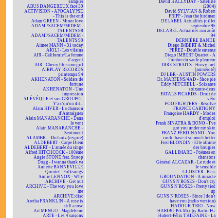
sampler
David HALLYDAY - Satellite
ABUS DANGEREUX face 39
(2004)
ACTIVISION - APOCALYPSE
David SYLVIAN & Robert
- This is the end
FRIPP - Jean the birdman
Adam GREEN - Minor love
DELABEL Actualités juillet
ADAMI/SACEM/MIDEM -
septembre 95
TALENTS 98
DELABEL Actualités mai août
ADAMI/SACEM/MIDEM -
94
TALENTS 99
DERNIÈRE BANDE
Aimee MANN - 31 today
Diego IMBERT & Michel
AÏOLI - Les vilains
PEREZ - Double entente
AIR - Californie/La femme
Diego IMBERT Quartet - À
d'argent
l'ombre du saule pleureur
AIR - Cherry blossom girl
DIRE STRAITS - Heavy fuel
AIRPLAY RECORDS
[numéroté]
printemps 94
DJ LBR - AUSTIN POWERS
AKHENATON - Soldats de
Dr. MARTENS/4AD - Shoe pie
fortune
Eddy MITCHELL - Soixante
AKHENATON - Une
soixante-deux
impression
FATALS PICARDS - Droit de
ALÉVÊQUE et son GROUPO -
véto
Y'a c'qu'on dit...
FOO FIGHTERS - Resolve
Alain HIVER - La chanson
FRANCE CARTIGNY
d'Antraigues
Françoise HARDY - Modes
Alain MANARANCHE - Dans
d'emploi
le vent
Frank SINATRA & BONO - I've
Alain MANARANCHE -
got you under my skin
Sentiment
FRANZ FERDINAND - You
ALAMBIC - Dichaïtz (respire)
could have it so much better
ALDEBERT - Carpe Diem
Fred BLONDIN - Elle allume
ALDEBERT - L'année du singe
des bougies
Alfred HITCHCOCK - 100ème
GALLIMARD - Poèmes en
Angie STONE feat. Snoop
chansons
Dogg - I wanna thank ya
Général ALCAZAR - Le rude et
Annette BANNEVILLE
le sensible
Quintet - Folksongs
GLOSTER - Kiss
Annie LENNOX - Why
GROUNDATION - A miracle
ARCHIVE - Get out
GUNS N'ROSES - Don't cry
ARCHIVE - The way you love
GUNS N'ROSES - Pretty tied
me
up
ARCHIVE:disc
GUNS N'ROSES - Since I don't
Aretha FRANKLIN - A rose is
have you (radio version)
still a rose
HADOUK TRIO - Now
Art MENGO - Magdeleine
HARIBO Pik Mix by Radio FG
ARTE - Les 4 saisons
Hubert-Félix THIÉFAINE - La