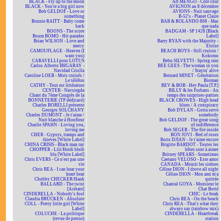
BLACK - Fly up to the moon
Art MENGO - Côté cour
BLACK - You're a big girl now
AVIGNON au 8 décembre
Bob GELDOF - Love or
AVIONS - Nuit sauvage
something
B-52's - Planet Claire
Bonnie RAITT - Baby come
BAB & ROLANDO 808 - Mas
back
que nada
BOONS - The score
BADGAM - SP 1428 [Black
Boum BOMO - Hit-parades
Label]
Brian WILSON - Love and
Barry RYAN with the Majority -
mercy
Eloïse
CAMOUFLAGE - Heaven (I
BEACH BOYS - Still cruisin /
want you)
Kokomo
CARAVELLI pour LOTUS
Bebu SILVETTI - Spring rain
Carlos Alberto IRIGARAY -
BEE GEES - The woman in you
Navidad Criolla
/ Stayin' alive
Caroline LOEB - Mots croisés /
Bernard MINET - Génération
Le téléfon
Bioman
CATHY - Tout est littérature
BEV & BOB - Hey Paula [T.P.]
CENTER - Navsiegda
BILLY & les Forbans - Au
Chant du 7ème Congrès de la
temps des surprises-parties
BONNETERIE (TP dédicacé)
BLACK CROWES - High head
Charles BORELLI présente
blues / A conspiracy
Georges SOLCHANY
Bob DYLAN - Gotta serve
Charles DUMONT - Je t'aime /
somebody
Nuit blanche à Honfleur
Bob GELDOF - The great song
Charlie SPAHN - Loving you,
of indifference
loving me
Bob SEGER - The fire inside
CHER - Gypsys, tramps and
BON JOVI - Bed of roses
thieves [White Label]
Boris DJIAN - Je t'aime encore
CHINA CRISIS - Black man ray
Brigitte BARDOT - Toutes les
CHOPPER - Lili/Heidi bleib
bêtes sont à aimer
blu [White Label]
Britney SPEARS - Sometimes
Chris EVERS - Ce n'est pas une
Caetano VELOSO - Este amor
vie
CANADA - Mourir les sirènes
Chris REA - I can hear your
Céline DION - I drove all night
heart beat
Céline DION - Mon ami m'a
Chubby CHECKER/Hank
quittée
BALLARD - The twist
Chantal GOYA - Monsieur le
[Acétate]
Chat Botté
CINDERELLA - Nobody's fool
CHIC - Le freak
Claudia BRÜCKEN - Absolute
Chris REA - On the beach
COLL - Pretty little girl [White
Chris REA - That's what they
Label]
always say (rainbow mix)
COLUCHE - La politique
CINDERELLA - Heartbreak
(revue de presse)
station