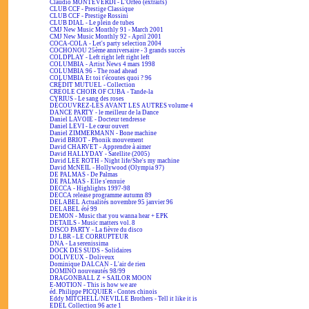
Claudio MONTEVERDI - L'Orfeo (extraits)
CLUB CCF - Prestige Classique
CLUB CCF - Prestige Rossini
CLUB DIAL - Le plein de tubes
CMJ New Music Monthly 91 - March 2001
CMJ New Music Monthly 92 - April 2001
COCA-COLA - Let's party selection 2004
COCHONOU 25ème anniversaire - 3 grands succès
COLDPLAY - Left right left right left
COLUMBIA - Artist News 4 mars 1998
COLUMBIA 96 - The road ahead
COLUMBIA Et toi t'écoutes quoi ? 96
CRÉDIT MUTUEL - Collection
CRÉOLE CHOIR OF CUBA - Tande-la
CYRIUS - Le sang des roses
DÉCOUVREZ-LES AVANT LES AUTRES volume 4
DANCE PARTY - le meilleur de la Dance
Daniel LAVOIE - Docteur tendresse
Daniel LEVI - Le cœur ouvert
Daniel ZIMMERMANN - Bone machine
David BRIOT - Phonik mouvement
David CHARVET - Apprendre à aimer
David HALLYDAY - Satellite (2005)
David LEE ROTH - Night life/She's my machine
David McNEIL - Hollywood (Olympia 97)
DE PALMAS - De Palmas
DE PALMAS - Elle s'ennuie
DECCA - Highlights 1997-98
DECCA release programme autumn 89
DELABEL Actualités novembre 95 janvier 96
DELABEL été 99
DEMON - Music that you wanna hear + EPK
DETAILS - Music matters vol. 8
DISCO PARTY - La fièvre du disco
DJ LBR - LE CORRUPTEUR
DNA - La serenissima
DOCK DES SUDS - Solidaires
DOLIVEUX - Doliveux
Dominique DALCAN - L'air de rien
DOMINO nouveautés 98/99
DRAGONBALL Z + SAILOR MOON
E-MOTION - This is how we are
éd. Philippe PICQUIER - Contes chinois
Eddy MITCHELL/NEVILLE Brothers - Tell it like it is
EDEL Collection 96 acte 1