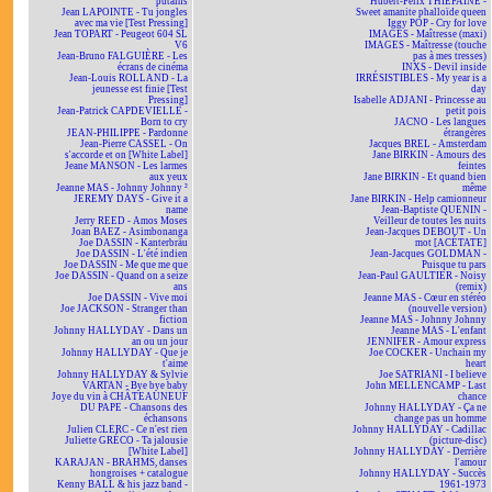
putains
Hubert-Félix THIÉFAINE -
Jean LAPOINTE - Tu jongles
Sweet amanite phalloïde queen
avec ma vie [Test Pressing]
Iggy POP - Cry for love
Jean TOPART - Peugeot 604 SL
IMAGES - Maîtresse (maxi)
V6
IMAGES - Maîtresse (touche
Jean-Bruno FALGUIÈRE - Les
pas à mes tresses)
écrans de cinéma
INXS - Devil inside
Jean-Louis ROLLAND - La
IRRÉSISTIBLES - My year is a
jeunesse est finie [Test
day
Pressing]
Isabelle ADJANI - Princesse au
Jean-Patrick CAPDEVIELLE -
petit pois
Born to cry
JACNO - Les langues
JEAN-PHILIPPE - Pardonne
étrangères
Jean-Pierre CASSEL - On
Jacques BREL - Amsterdam
s'accorde et on [White Label]
Jane BIRKIN - Amours des
Jeane MANSON - Les larmes
feintes
aux yeux
Jane BIRKIN - Et quand bien
Jeanne MAS - Johnny Johnny ²
même
JEREMY DAYS - Give it a
Jane BIRKIN - Help camionneur
name
Jean-Baptiste QUENIN -
Jerry REED - Amos Moses
Veilleur de toutes les nuits
Joan BAEZ - Asimbonanga
Jean-Jacques DEBOUT - Un
Joe DASSIN - Kanterbräu
mot [ACÉTATE]
Joe DASSIN - L'été indien
Jean-Jacques GOLDMAN -
Joe DASSIN - Me que me que
Puisque tu pars
Joe DASSIN - Quand on a seize
Jean-Paul GAULTIER - Noisy
ans
(remix)
Joe DASSIN - Vive moi
Jeanne MAS - Cœur en stéréo
Joe JACKSON - Stranger than
(nouvelle version)
fiction
Jeanne MAS - Johnny Johnny
Johnny HALLYDAY - Dans un
Jeanne MAS - L'enfant
an ou un jour
JENNIFER - Amour express
Johnny HALLYDAY - Que je
Joe COCKER - Unchain my
t'aime
heart
Johnny HALLYDAY & Sylvie
Joe SATRIANI - I believe
VARTAN - Bye bye baby
John MELLENCAMP - Last
Joye du vin à CHÂTEAUNEUF
chance
DU PAPE - Chansons des
Johnny HALLYDAY - Ça ne
échansons
change pas un homme
Julien CLERC - Ce n'est rien
Johnny HALLYDAY - Cadillac
Juliette GRÉCO - Ta jalousie
(picture-disc)
[White Label]
Johnny HALLYDAY - Derrière
KARAJAN - BRAHMS, danses
l'amour
hongroises + catalogue
Johnny HALLYDAY - Succès
Kenny BALL & his jazz band -
1961-1973