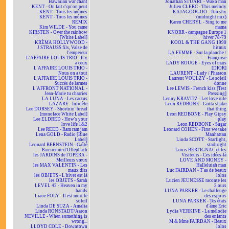
Hawaiian war chant
Jonathan STUART - Wako man
KENT - On fait c'qu'on peut
Julien CLERC - This melody
KENT - Tous les mômes
KAJAGOOGOO - Too shy
KENT - Tous les mômes
(midnight mix)
REMIX
Karen CHERYL - Sing to me
Kim WILDE - You came
mama
KIRSTEN - Over the rainbow
KNORR - campagne Europe 1
[White Label]
hiver 78-79
KRÉMA HOLLYWOOD -
KOOL & THE GANG 1990
J.STRAUSS fils, Valse de
hitmix
l'empereur
LA FEMME - Sur la planche /
L'AFFAIRE LOUIS TRIO - Il y
Françoise
a ceux
LADY ROUGE - Eyes of mars
L'AFFAIRE LOUIS TRIO -
[DIOR]
Nous on a tout
LAURENT - Lady / Pharaon
L'AFFAIRE LOUIS TRIO -
Laurent VOULZY - Le soleil
Succès de larmes
donne
L'AFFRONT NATIONAL -
Lee LEWIS - French kiss [Test
Jean-Marie tu charries
Pressing]
LA LUNA - Les cactus
Lenny KRAVITZ - Let love rule
LAZARE - Infidèle
Leon REDBONE - Gotta shake
Lee DORSEY - Shortnin' bread
that thing
[monoface White Label]
Leon REDBONE - Play Gipsy
Lee ELDRED - How's your
play
love life 1&2
Leon REDBONE - Sugar
Lee REED - Ram ram jam
Leonard COHEN - First we take
Lena GOLD - Radio [Blue
Manhattan
Label]
Linda SCOTT - Starlight,
Leonard BERNSTEIN - Gaîté
starbright
Parisienne d'Offenbach
Louis BERTIGNAC et les
les JARDINS de l'OPÉRA -
Visiteurs - Ces idées-là
Meilleurs vœux
LOVE AND MONEY -
les MAX VALENTIN - Les
Halleluiah man
maux dits
Luc FAIRDAN - T'as de beaux
les OBJETS - L'hiver est là
lolos
les OBJETS - Sarah
Lucien JEUNESSE raconte les
LEVEL 42 - Heaven in my
3 ours
hands
LUNA PARKER - Le challenge
Liane FOLY - Il est mort le
des espoirs
soleil
LUNA PARKER - Tes états
Linda DE SUZA - Amalia
d'âme Eric
Linda RONSTADT/Aaron
Lydia VERKINE - La mélodie
NEVILLE - When something is
des enfants
wrong...
M & Mme FAIRDAN - Beaux
LLOYD COLE - Downtown
lolos