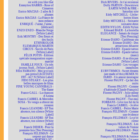
on with you like that
Dick RIVERS - Je t'ai reconnue
Emmylou HARRIS - Rose of
Dolly PARTON - Downtown
Cimarron
EARTH WIND & FIRE -
Enrico MACIAS - 2 ailes & 3
Saturday nite
plumes
Eddy MITCHELL - Lèche-
Enrico MACIAS - La France de
bottes blues
mon enfance
Eddy MITCHELL - Soixante
ENRIQUÉ - J'aime, J'aime...
soixante-deux
[dédicacé]
EDITH NYLON - Edith Nylon
ENZO ENZO - Blanche Neige
Edouard BAER - La bostella
[White Label]
ELEGANCE - Jamais de risque
Erik MONTRY - Des fleurs et
[Test Pressing]
des fusils
Etienne DAHO - Caribbean sea
ETHNIKOLOR
Etienne DAHO - Des
F.LEMARQUE/MARTIN
attractions désastre
CIRCUS - Succès de Paris
Etienne DAHO - Epaule tattoo
[White Label]
Etienne DAHO - Epaule tattoo
FÉLIX POTIN - Édition
(maxi)
spéciale inauguration super-
Etienne DAHO - Il ne dira pas
marché
[White Label]
FAMILLE FOUX - Un très
Etienne DAHO - Les voyages
joyeux Noël... [White Label]
immobiles
Félix FAIRANO - Moi je n'suis
EURYTHMICS - Sweet dreams
pas pressé [ACÉTATE]
(are made of this) REMIX 91
FFF - AC² N [White Label]
FARID - Un amour montagne
FIDO STEAKY - Les plus
Florent PAGNY - Ça fait des
belles musiques de films
nuits
FINE YOUNG CANNIBALS -
Florent PAGNY - Comme
The flame
d'habitude [Claude François]
France GALL - La chanson
Florent PAGNY - Jolie môme
d'Azima
[Léo Ferré]
Francis CABREL & Mercedes
Florent PAGNY - Tue-moi
SOSA - Yo vengo a ofrecer mi
FORBANS - Lève ton ful de là
corazon
Francis CABREL - Je rêve
Francis LEANDRI - EP Ton
Francis CABREL - Petite Marie
absence, ton silence [White
François FELDMAN - Comme
Label]
une évidence
Francis LEANDRI - SP Ton
François FELDMAN - Le p'tit
absence, ton silence [White
cireur
Label]
François FELDMAN - Les
Franck DIDIER - Pour la
valses de Vienne
première fois [Test Pressing]
François FELDMAN - Petit
François FELDMAN - Le
Frank
serpent qui danse
François FELDMAN & Joniece
Frédéric BERTHELOT -
JAMISON - J'ai peur