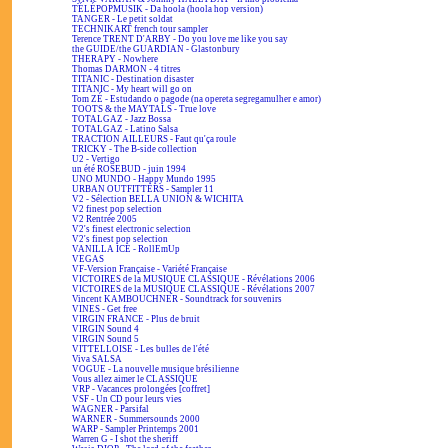
TÉLÉPOPMUSIK - Da hoola (hoola hop version)
TANGER - Le petit soldat
TECHNIKART french tour sampler
Terence TRENT D'ARBY - Do you love me like you say
the GUIDE/the GUARDIAN - Glastonbury
THERAPY - Nowhere
Thomas DARMON - 4 titres
TITANIC - Destination disaster
TITANIC - My heart will go on
Tom ZÉ - Estudando o pagode (na opereta segregamulher e amor)
TOOTS & the MAYTALS - True love
TOTALGAZ - Jazz Bossa
TOTALGAZ - Latino Salsa
TRACTION AILLEURS - Faut qu'ça roule
TRICKY - The B-side collection
U2 - Vertigo
un été ROSEBUD - juin 1994
UNO MUNDO - Happy Mundo 1995
URBAN OUTFITTERS - Sampler 11
V2 - Sélection BELLA UNION & WICHITA
V2 finest pop selection
V2 Rentrée 2005
V2's finest electronic selection
V2's finest pop selection
VANILLA ICE - RollEmUp
VEGAS
VF-Version Française - Variété Française
VICTOIRES de la MUSIQUE CLASSIQUE - Révélations 2006
VICTOIRES de la MUSIQUE CLASSIQUE - Révélations 2007
Vincent KAMBOUCHNER - Soundtrack for souvenirs
VINES - Get free
VIRGIN FRANCE - Plus de bruit
VIRGIN Sound 4
VIRGIN Sound 5
VITTELLOISE - Les bulles de l'été
Viva SALSA
VOGUE - La nouvelle musique brésilienne
Vous allez aimer le CLASSIQUE
VRP - Vacances prolongées [coffret]
VSF - Un CD pour leurs vies
WAGNER - Parsifal
WARNER - Summersounds 2000
WARP - Sampler Printemps 2001
Warren G - I shot the sheriff