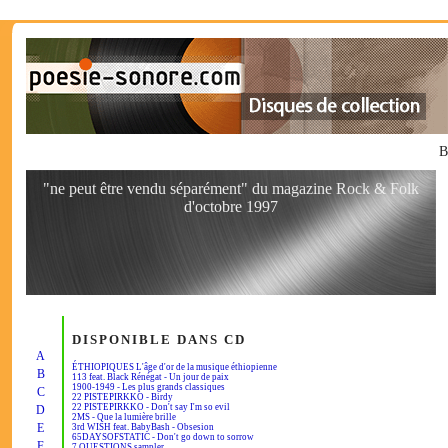
B
"ne peut être vendu séparément" du magazine Rock & Folk
d'octobre 1997
DISPONIBLE DANS CD
A
ÉTHIOPIQUES L'âge d'or de la musique éthiopienne
B
113 feat. Black Rénégat - Un jour de paix
1900-1949 - Les plus grands classiques
C
22 PISTEPIRKKO - Birdy
22 PISTEPIRKKO - Don't say I'm so evil
D
2MS - Que la lumière brille
E
3rd WISH feat. BabyBash - Obsesion
65DAYSOFSTATIC - Don't go down to sorrow
F
7 QUESTIONS sampler