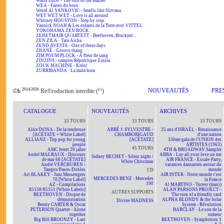
Wasis DIOP - The lord of the feather
WEA - Faites du bruit
Weird Al YANKOVIC - Smells like Nirvana
WET WET WET - Love is all around
Whitney HOUSTON - Step by step
Yannick NOAH & Les enfants de la Terre avec VITTEL
YOKOHAMA ZEN ROCK
ZEHETMAIR QUARTETT - Beethoven, Bruckner...
ZEN ZILA - Tata Aïcha
ZEND AVESTA - One of these days
ZHANÉ - Groove thang
ZIM POUM PLOCK - A fleur de sang
ZINZINS - sampler République Zinzin
ZOUK MACHINE - Kréol
ZURRIBANDA - La mala hora
2014/2026
ici
NOUVEAUTÉS
PRE
©b
Re℗roduction interdite (
)
CATALOGUE
NOUVEAUTÉS
ARCHIVES
33 TOURS
33 TOURS
33 TOURS
Alice DONA - De la tendresse
ABBÉ J. SYLVESTRE -
25 ans d'ISRAËL - Renaissance
[ACÉTATE + White Label]
CHAMBORIGAUD
d'une nation
ALLIANZ - Top pop for young
[ACÉTATE]
33ème gala de l'UNION des
people
ARTISTES (1963)
45 TOURS
AMC feiert 20 jahre
4TH & BROADWAY Sampler
André MALRAUX - Discours
ABBA - Lay all your love on me
Sidney BECHET - Silent night /
de mai 68 [ACÉTATE]
AIR FRANCE - Escale-Party,
White Christmas
André VERCHUREN -
vacances dansantes autour du
Tangos/Pasos-Dobles
monde
CD
Art BLAKEY - Jazz Messengers
AIR INTER - Notre monde c'est
MERCEDES BENZ - Mercedes
70 [White Label]
la France
190
AZ - Compilations
Al MARTINO - Torero (maxi)
85150/85151 [White Labels]
ALAN PARSONS PROJECT -
AUTRES SUPPORTS
BEETHOVEN - Disque de
The turn of a friendly card
démonstration
ALPHA BLONDY & the Solar
Divine MADNESS
Benny CARTER & Oscar
System - Révolution
PETERSON Quartet - Alone
BARCLAY - Le son de la
together
rumeur
Big Bill BROONZY - Last
BEETHOVEN - Symphonies 1