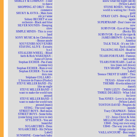
SHIRLEY & COMPANY - I like
know what the night can do
to dance
[White Label]
SHOPPING AT ORLY - Hors
STONE ROSES - What the
commerce
world is waiting for / Fools
SHUKY & AVIVA - Mais bien
gold
sûr je t'aime
STRAY CATS - Bring it back
Sidney BECHET et son
again
orchestre - Black and blue
SUPERTRAMP - Don't leave me
SILVER SOUNDS - Sleeping
now
slow
SURVIVOR - Eye of the tiger
SIMPLE MINDS - This is your
(Rocky III)
land
SURVIVOR - Eye of the tiger &
SONY MUSIC & les Chérubins
JAMES BROWN - Living in
- Bonne année
America
SOUVENIRS SOUVENIRS
TALK TALK - It's my life /
STAYING ALIVE - Extraits
Such a shame
b.o.f.
TALKING HEADS - Road to
STEALERS WHEEL - Blind
nowhere
faith & Rick WAKEMAN -
TEARS FOR FEARS - Famous
Anne of Cleves
last words
Stephan EICHER - Pas d'ami
TEARS FOR FEARS - Laid so
(comme toi)
low (tears roll down)
Stephan EICHER - Rien à voir
TEN SHARP - You [White
Stephan EICHER - Tu ne me
Label]
dois rien
Terence TRENT D'ARBY - This
Stéphane COLLARO -
side of love
L'histoire de France (Flodor)
TEXAS - Alone with you
STEVE MILLER BAND - Fly
THEMBI - Kwela mfana (cé
like an eagle
dansé)
STEVE MILLER BAND - I
THIN LIZZY - Dedication
want to make the world turn
THREE DEGREES - What I did
around
for love
STEVE MILLER BAND - I
Tom JONES - Love is in the air
want to make the world turn
[White Label]
around (maxi)
TONTON DAVID - Peuples du
STING - The soul cages
monde
STREET BOYS - Red moon
Tracy CHAPMAN - Talkin
STREET BOYS - Some folks
'bout a revolution
(come bring your love to me)
U2 - Jesus-Christ & John
STYLISTICS - You are
MELLENCAMP - Do re mi
beautiful
UB40 - Sing our own song
SUGARCUBES - Deus
UB40 - The way you do the
SUGARCUBES - Hit [White
things you do
Label]
VAILLANCOURT - Bon temps
SUNSHINE - Come back baby
rouler