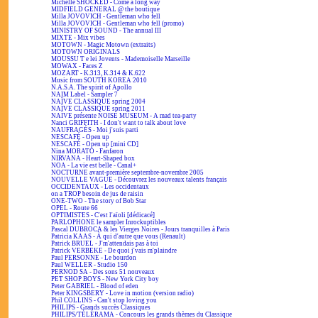
Michelle SHOCKED - Come a long way
MIDFIELD GENERAL @ the boutique
Milla JOVOVICH - Gentleman who fell
Milla JOVOVICH - Gentleman who fell (promo)
MINISTRY OF SOUND - The annual III
MIXTE - Mix vibes
MOTOWN - Magic Motown (extraits)
MOTOWN ORIGINALS
MOUSSU T e lei Jovents - Mademoiselle Marseille
MOWAX - Faces Z
MOZART - K.313, K.314 & K.622
Music from SOUTH KOREA 2010
N.A.S.A. The spirit of Apollo
NAIM Label - Sampler 7
NAÏVE CLASSIQUE spring 2004
NAÏVE CLASSIQUE spring 2011
NAÏVE présente NOISE MUSEUM - A mad tea-party
Nanci GRIFFITH - I don't want to talk about love
NAUFRAGÉS - Moi j'suis parti
NESCAFÉ - Open up
NESCAFÉ - Open up [mini CD]
Nina MORATO - Fanfaron
NIRVANA - Heart-Shaped box
NOA - La vie est belle - Canal+
NOCTURNE avant-première septembre-novembre 2005
NOUVELLE VAGUE - Découvrez les nouveaux talents français
OCCIDENTAUX - Les occidentaux
on a TROP besoin de jus de raisin
ONE-TWO - The story of Bob Star
OPEL - Route 66
OPTIMISTES - C'est l'aïoli [dédicacé]
PARLOPHONE le sampler Inrockuptibles
Pascal DUBROCA & les Vierges Noires - Jours tranquilles à Paris
Patricia KAAS - À qui d'autre que vous (Renault)
Patrick BRUEL - J'm'attendais pas à toi
Patrick VERBEKE - De quoi j'vais m'plaindre
Paul PERSONNE - Le bourdon
Paul WELLER - Studio 150
PERNOD SA - Des sons 51 nouveaux
PET SHOP BOYS - New York City boy
Peter GABRIEL - Blood of eden
Peter KINGSBERY - Love in motion (version radio)
Phil COLLINS - Can't stop loving you
PHILIPS - Grands succès Classiques
PHILIPS/TÉLÉRAMA - Concours les grands thèmes du Classique