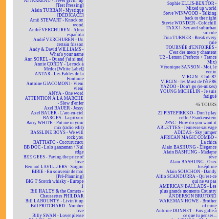
Al JARREAU - Never givin' up
Sophie ELLIS-BEXTOR -
[Test Pressing]
Mixed up world
Alain TURBAN - Mystique
Steve WINWOOD - Talking
[DÉDICACÉ]
back to the night
Amii STEWART - Knock on
Stevie WONDER - Coldchill
wood
TAXXI - Sex and suburban
André VERCHUREN - Alma
suicide
española
Tina TURNER - Break every
André VERCHUREN - Un
rule
certain frisson
TOURNÉE d'ENFOIRÉS -
Andy & David WILLIAMS -
C'est des mecs y chantent
What's your name
U2 - Lemon (Perfecto + Trance
Ann SOREL - Quand j'ai si mal
Mix)
Annie CORDY - Le rock à
Véronique SANSON - Moi, le
Médor [White Label]
venin
ANTAR - Les Fables de la
VIRGIN - Club 82
Fontaine
VIRGIN - les Must de l'été 86
Antoine GIACOMONI - Vieni
YAZOO - Don't go (re-mixes)
vieni
YOUNG MICHELIN - Je suis
ANYA - One word
fatigué
ATTENTION À LA MARCHE
- Slow d'enfer
45 TOURS
Axel BAUER - Jessy
Axel BAUER - L'arc-en-ciel
22 PISTEPIRKKO - Don't play
BARGES - La pitxuri
cello / Frankenstein
Barry WHITE - Put me in your
2PAC - How do you want it
mix (radio edit)
ABLETTES - Jeunesse sauvage
BASSLINE BOYS - We will
ADIDAS - Sky jumper
rock you
AFRICAN MAGIC COMBO -
BATTIATO - Cuccurucucu
La chica
BB DOC - Lolo ganzaman / Nul
Alain BASHUNG - Élégance
edge
Alain BASHUNG - Madame
BEE GEES - Paying the price of
rêve
love
Alain BASHUNG - Osez
Bernard LAVILLIERS - Saïgon
Joséphine
BIBIE - En souvenir de moi
Alain SOUCHON - Dandy
[Pré-Planning]
Alfio SCANDURRA - Qu'est-ce
BIG T Scotch whisky - Europe
qui ne va pas
1
AMERICAN BALLADS - Les
Bill HALEY & the Comets -
plus grands moments Country
Chaussettes PHILDAR
ANDERSON BRUFORD
Bill LABOUNTY - Livin'it up
WAKEMAN HOWE - Brother
Bill PRITCHARD - Number
of mine
five
Antoine DONNET - Fais gaffe à
Billy SWAN - Lover please
ce que tu penses...