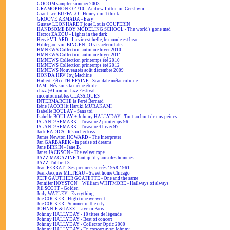
GOOOM sampler summer 2003
GRAMOPHONE 01/10 - Andrew Litton on Gershwin
Grant Lee BUFFALO - Honey don't think
GROOVE ARMADA - Easy
Gustav LEONHARDT joue Louis COUPERIN
HANDSOME BOY MODELING SCHOOL - The world's gone mad
Hector ZAZOU - Lights in the dark
Hervé VILARD - La vie est belle, le monde est beau
Hildegard von BINGEN - O vis aeternitatis
HMNEWS Collection automne hiver 2010
HMNEWS Collection automne hiver 2011
HMNEWS Collection printemps été 2010
HMNEWS Collection printemps été 2012
HMNEWS Nouveautés août décembre 2009
HONDA HRV Joy Machine
Hubert-Félix THIÉFAINE - Scandale mélancolique
IAM - Nés sous la même étoile
iJazz @ London Jazz Festival
incontournables CLASSIQUES
INTERMARCHÉ la Ferté Bernard
Irène JACOB lit Haruki MURAKAMI
Isabelle BOULAY - Sans toi
Isabelle BOULAY + Johnny HALLYDAY - Tout au bout de nos peines
ISLAND/REMARK - Treasure 2 printemps 96
ISLAND/REMARK - Treasure 4 hiver 97
Jack RADICS - It's in her kiss
James Newton HOWARD - The Interpreter
Jan GARBAREK - In praise of dreams
Jane BIRKIN - Jane B.
Janet JACKSON - The velvet rope
JAZZ MAGAZINE Tant qu'il y aura des hommes
JAZZ Tublieft 3
Jean FERRAT - Ses premiers succès 1958-1961
Jean-Jacques MILTEAU - Sweet home Chicago
JEFF GAUTHIER GOATETTE - One and the same
Jennifer HOYSTON + William WHITMORE - Hallways of always
Jill SCOTT - Golden
Jody WATLEY - Everything
Joe COCKER - High time we went
Joe COCKER - Summer in the city
JOHNNIE & JAZZ - Live in Paris
Johnny HALLYDAY - 10 titres de légende
Johnny HALLYDAY - Best of concert
Johnny HALLYDAY - Collector Optic 2000
Johnny HALLYDAY - En concert avec Johnny