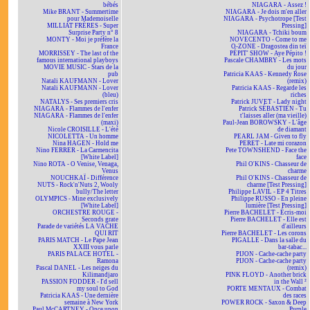
bébés
NIAGARA - Assez !
Mike BRANT - Summertime
NIAGARA - Je dois m'en aller
pour Mademoiselle
NIAGARA - Psychotrope [Test
MILLIAT FRÈRES - Super
Pressing]
Surprise Party n° 8
NIAGARA - Tchiki boum
MONTY - Moi je préfère la
NOVECENTO - Come to me
France
O-ZONE - Dragostea din teï
MORRISSEY - The last of the
PÉPIT' SHOW - Aye Pépito !
famous international playboys
Pascale CHAMBRY - Les mots
MOVIE MUSIC - Stars de la
du jour
pub
Patricia KAAS - Kennedy Rose
Natali KAUFMANN - Lover
(remix)
Natali KAUFMANN - Lover
Patricia KAAS - Regarde les
(bleu)
riches
NATALYS - Ses premiers cris
Patrick JUVET - Lady night
NIAGARA - Flammes de l'enfer
Patrick SÉBASTIEN - Tu
NIAGARA - Flammes de l'enfer
t'laisses aller (ma vieille)
(maxi)
Paul-Jean BOROWSKY - L'âge
Nicole CROISILLE - L'été
de diamant
NICOLETTA - Un homme
PEARL JAM - Given to fly
Nina HAGEN - Hold me
PERET - Late mi corazon
Nino FERRER - La Carmencita
Pete TOWNSHEND - Face the
[White Label]
face
Nino ROTA - O Venise, Venaga,
Phil O'KINS - Chasseur de
Venus
charme
NOUCHKAÏ - Différence
Phil O'KINS - Chasseur de
NUTS - Rock'n'Nuts 2, Wooly
charme [Test Pressing]
bully/The letter
Philippe LAVIL - EP 4 Titres
OLYMPICS - Mine exclusively
Philippe RUSSO - En pleine
[White Label]
lumière [Test Pressing]
ORCHESTRE ROUGE -
Pierre BACHELET - Écris-moi
Seconds grate
Pierre BACHELET - Elle est
Parade de variétés LA VACHE
d'ailleurs
QUI RIT
Pierre BACHELET - Les corons
PARIS MATCH - Le Pape Jean
PIGALLE - Dans la salle du
XXIII vous parle
bar-tabac...
PARIS PALACE HOTEL -
PIJON - Cache-cache party
Ramona
PIJON - Cache-cache party
Pascal DANEL - Les neiges du
(remix)
Kilimandjaro
PINK FLOYD - Another brick
PASSION FODDER - I'd sell
in the Wall ²
my soul to God
PORTE MENTAUX - Combat
Patricia KAAS - Une dernière
des races
semaine à New York
POWER ROCK - Saxon & Deep
Paul McCARTNEY - Once upon
Purple