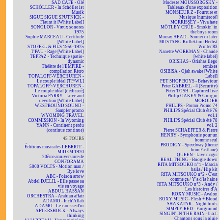
SAD CAFÉ - Olé
Modeste MOUSSORGSKY -
SCHÖLLER - In Schöller ist
Tableaux d'une exposition
Musik
MONSIEUR Z - Fourrure et
SIGUE SIGUE SPUTNICK -
Musique [numéroté]
Flaunt it [White Label]
MORRISSEY - Viva hate
SONOLOR - Vœux sonores
MÖTLEY CRÜE - Smokin' in
1975
the boys room
Sophie MARCEAU - Certitude
Murray HEAD - Sooner or later
[White Label]
MUSTANG Kollektion Herbst
STOFFEL & FILS 1950-1975
Winter 83
T'PAU - Rage [White Label]
Nanette WORKMAN - Chaude
TEPPAZ - Technique spatio-
[white label]
dynamic
ORISHAS - Orishas llego
Théâtre de l'EMPIRE -
remixes
compilation Rétro
OSIBISA - Ojah awake [White
TOPALOFF-VERCHUREN -
Label]
Le couple idéal [TP/WL]
PET SHOP BOYS - Behaviour
TOPALOFF~VERCHUREN -
Peter GABRIEL - 4 (Security)
Le couple idéal [dédicacé]
Peter TOSH - Captured live
Victoria PARRY - Love and
Philip OAKEY & Giorgio
devotion [White Label]
MORODER
WESTBOUND SOUND -
PHILIPS - Promo Promo 74
Sampler promo
PHILIPS Spécial Club été 76
WYOMING TRAVEL
vol.1
COMMISSION - In Wyoming
PHILIPS Spécial Club été 78
YANN - Continent perdu
vol. 2
(continue continue)
Pierre SCHAEFFER & Pierre
HENRY - Symphonie pour un
45 TOURS
homme seul
PRODIGY - Speedway (theme
Éditions musicales LEBRIOT -
from Fastlane)
MIDEM 1970
QUEEN - Live magic
20ème anniversaire de
REAL THING - Boogie down
CONFORAMA
RITA MITSOUKO n°1 - Marcia
5000 VOLTS - Motion man /
baila / Hip kit
Bye love
RITA MITSOUKO n°2 - C'est
ABC - Poison arrow
comme ça / Y'a d'la haine
Abdel DJELIL - Elle passe sa
RITA MITSOUKO n°3 - Andy /
vie en voyage
Les histoires d'A
ABDUL HASSAN
ROXY MUSIC - Avalon
ORCHESTRA - Arabian affair
ROXY MUSIC - Flesh + Blood
ADAMO - Inch'Allah
SHAKATAK - Night birds
ADAMO - Le carosse d'or
SIMPLY RED - Fairground
AFTERSHOCK - Always
SINGIN' IN THE RAIN - b.o.f.
thinking
Chantons sous la pluie