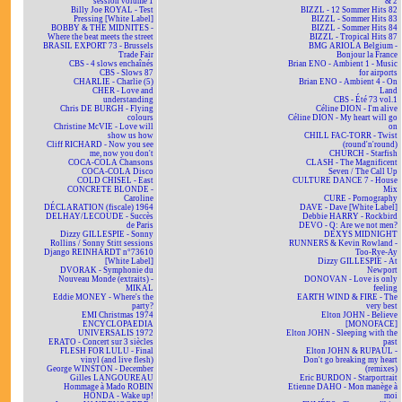
session volume 1
& 2
Billy Joe ROYAL - Test
BIZZL - 12 Sommer Hits 82
Pressing [White Label]
BIZZL - Sommer Hits 83
BOBBY & THE MIDNITES -
BIZZL - Sommer Hits 84
Where the beat meets the street
BIZZL - Tropical Hits 87
BRASIL EXPORT 73 - Brussels
BMG ARIOLA Belgium -
Trade Fair
Bonjour la France
CBS - 4 slows enchaînés
Brian ENO - Ambient 1 - Music
CBS - Slows 87
for airports
CHARLIE - Charlie (5)
Brian ENO - Ambient 4 - On
CHER - Love and
Land
understanding
CBS - Été 73 vol.1
Chris DE BURGH - Flying
Céline DION - I'm alive
colours
Céline DION - My heart will go
Christine McVIE - Love will
on
show us how
CHILL FAC-TORR - Twist
Cliff RICHARD - Now you see
(round'n'round)
me, now you don't
CHURCH - Starfish
COCA-COLA Chansons
CLASH - The Magnificent
COCA-COLA Disco
Seven / The Call Up
COLD CHISEL - East
CULTURE DANCE 7 - House
CONCRETE BLONDE -
Mix
Caroline
CURE - Pornography
DÉCLARATION (fiscale) 1964
DAVE - Dave [White Label]
DELHAY/LECOUDE - Succès
Debbie HARRY - Rockbird
de Paris
DEVO - Q: Are we not men?
Dizzy GILLESPIE - Sonny
DEXYS MIDNIGHT
Rollins / Sonny Stitt sessions
RUNNERS & Kevin Rowland -
Django REINHARDT n°73610
Too-Rye-Ay
[White Label]
Dizzy GILLESPIE - At
DVORAK - Symphonie du
Newport
Nouveau Monde (extraits) -
DONOVAN - Love is only
MIKAL
feeling
Eddie MONEY - Where's the
EARTH WIND & FIRE - The
party?
very best
EMI Christmas 1974
Elton JOHN - Believe
ENCYCLOPAEDIA
[MONOFACE]
UNIVERSALIS 1972
Elton JOHN - Sleeping with the
ERATO - Concert sur 3 siècles
past
FLESH FOR LULU - Final
Elton JOHN & RUPAUL -
vinyl (and live flesh)
Don't go breaking my heart
George WINSTON - December
(remixes)
Gilles LANGOUREAU
Eric BURDON - Starportrait
Hommage à Mado ROBIN
Etienne DAHO - Mon manège à
HONDA - Wake up!
moi