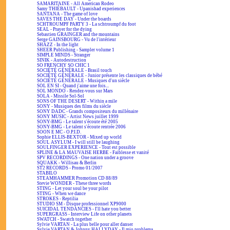
SAMARITAINE - All American Rodeo
Samy THIÉBAULT - Upanishad experiences
SANTANA - The game of love
SAVES THE DAY - Under the boards
SCHTROUMPF PARTY 3 - La schtroumpf du foot
SEAL - Prayer for the dying
Sebastien GRAINGER and the mountains
Serge GAINSBOURG - Vu de l'intérieur
SHAZZ - In the light
SHEER Publishing - Sampler volume 1
SIMPLE MINDS - Stranger
SINIK - Autodestruction
SO FRENCHY SO CHIC 1
SOCIÉTÉ GÉNÉRALE - Brasil touch
SOCIÉTÉ GÉNÉRALE - Junior présente les classiques de bébé
SOCIÉTÉ GÉNÉRALE - Musiques d'un siècle
SOL EN SI - Quand j'aime une fois...
SOL MONDO - Rendez-vous sur Mars
SOLA - Missile Sol-Sol
SONS OF THE DESERT - Within a mile
SONY - Musiques des films du siècle
SONY DADC - Grands compositeurs du millénaire
SONY MUSIC - Artist News juillet 1999
SONY-BMG - Le talent s'écoute été 2005
SONY-BMG - Le talent s'écoute rentrée 2006
SOON E MC - O.P.I.D.
Sophie ELLIS-BEXTOR - Mixed up world
SOUL ASYLUM - I will still be laughing
SOULFINGER EXPERIENCE - Tout est possible
SPLINE & LA MAUVAISE HERBE - Faiblesse et vanité
SPV RECORDINGS - One nation under a groove
SQUAKK - Willisau & Berlin
ST2 RECORDS - Promo 01/2007
STABILO
STEAMHAMMER Promotion CD 88/89
Stevie WONDER - These three words
STING - Let your soul be your pilot
STING - When we dance
STROKES - Reptilia
STUDIO SM - Disque professionnel XP9000
SUICIDAL TENDANCIES - I'll hate you better
SUPERGRASS - Interview Life on other planets
SWATCH - Swatch together
Sylvie VARTAN - La plus belle pour aller danser
Sylvie VARTAN & Johnny HALLYDAY - Il mio problema