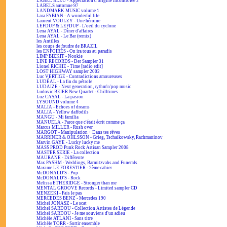
LABEL BLEU - Appellation d'origine incontrôlée 2
LABELS automne 97
LANDMARK MUSIC volume 1
Lara FABIAN - A wonderful life
Laurent VOULZY - Une héroïne
LEFDUP & LEFDUP - L'oeil du cyclone
Lena AYAL - Dîner d'affaires
Lena AYAL - Le Bar (remix)
les Antilles
les coups de foudre de BRAZIL
les ENFOIRÉS - On ira tous au paradis
LIMP BIZKIT - Nookie
LINE RECORDS - Der Sampler 31
Lionel RICHIE - Time [radio edit]
LOST HIGHWAY sampler 2002
Luc VERTIGE - Contradictions amoureuses
LUDÉAL - La fin du pétrole
LUDAIZE - Next generation, rythm'n'pop music
Ludovic BEIER New Quartet - Chilltimes
Luz CASAL - La pasion
LYSOUND volume 4
MALIA - Echoes of dreams
MALIA - Yellow daffodils
MANGU - Mi familia
MANUELA - Parce que c'était écrit comme ça
Marcus MILLER - Rush over
MARGOT - Manipulation + Dans tes rêves
MARRINER & OHLSSON - Grieg, Tschaikowsky, Rachmaninov
Marvin GAYE - Lucky lucky me
MASS PROD Punk Rock Artisan Sampler 2008
MASTER SERIE - La collection
MAURANE - Différente
Max PASHM - Weddings, Barmitzvahs and Funerals
Maxime LE FORESTIER - 2ème cahier
McDONALD'S - Pop
McDONALD'S - Rock
Melissa ETHERIDGE - Stronger than me
MENTAL GROOVE Records - Limited sampler CD
MENZEKI - Fais le pas
MERCEDES BENZ - Mercedes 190
Michel JONASZ - Le scat
Michel SARDOU - Collection Artistes de Légende
Michel SARDOU - Je me souviens d'un adieu
Michèle ATLANI - Sans titre
Michèle TORR - Sortir ensemble