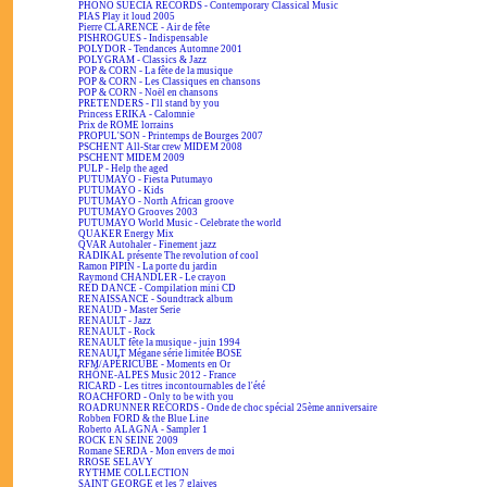
PHONO SUECIA RECORDS - Contemporary Classical Music
PIAS Play it loud 2005
Pierre CLARENCE - Air de fête
PISHROGUES - Indispensable
POLYDOR - Tendances Automne 2001
POLYGRAM - Classics & Jazz
POP & CORN - La fête de la musique
POP & CORN - Les Classiques en chansons
POP & CORN - Noël en chansons
PRETENDERS - I'll stand by you
Princess ERIKA - Calomnie
Prix de ROME lorrains
PROPUL'SON - Printemps de Bourges 2007
PSCHENT All-Star crew MIDEM 2008
PSCHENT MIDEM 2009
PULP - Help the aged
PUTUMAYO - Fiesta Putumayo
PUTUMAYO - Kids
PUTUMAYO - North African groove
PUTUMAYO Grooves 2003
PUTUMAYO World Music - Celebrate the world
QUAKER Energy Mix
QVAR Autohaler - Finement jazz
RADIKAL présente The revolution of cool
Ramon PIPIN - La porte du jardin
Raymond CHANDLER - Le crayon
RED DANCE - Compilation mini CD
RENAISSANCE - Soundtrack album
RENAUD - Master Serie
RENAULT - Jazz
RENAULT - Rock
RENAULT fête la musique - juin 1994
RENAULT Mégane série limitée BOSE
RFM/APÉRICUBE - Moments en Or
RHÔNE-ALPES Music 2012 - France
RICARD - Les titres incontournables de l'été
ROACHFORD - Only to be with you
ROADRUNNER RECORDS - Onde de choc spécial 25ème anniversaire
Robben FORD & the Blue Line
Roberto ALAGNA - Sampler 1
ROCK EN SEINE 2009
Romane SERDA - Mon envers de moi
RROSE SELAVY
RYTHME COLLECTION
SAINT GEORGE et les 7 glaives