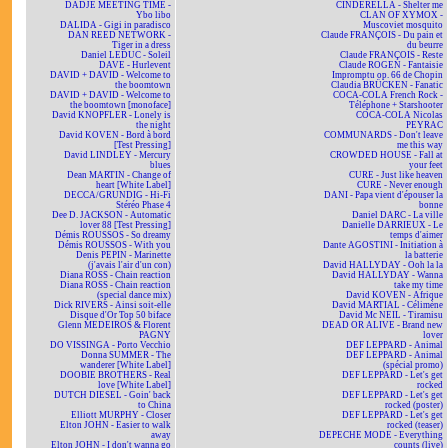
DADJE MEETING TIME -
CINDERELLA - Shelter me
Ybo libo
CLAN OF XYMOX -
DALIDA - Gigi in paradisco
Muscoviet mosquito
DAN REED NETWORK -
Claude FRANÇOIS - Du pain et
Tiger in a dress
du beurre
Daniel LEDUC - Soleil
Claude FRANÇOIS - Reste
DAVE - Hurlevent
Claude ROGEN - Fantaisie
DAVID + DAVID - Welcome to
Impromptu op. 66 de Chopin
the boomtown
Claudia BRÜCKEN - Fanatic
DAVID + DAVID - Welcome to
COCA-COLA French Rock -
the boomtown [monoface]
Téléphone + Starshooter
David KNOPFLER - Lonely is
COCA-COLA Nicolas
the night
PEYRAC
David KOVEN - Bord à bord
COMMUNARDS - Don't leave
[Test Pressing]
me this way
David LINDLEY - Mercury
CROWDED HOUSE - Fall at
blues
your feet
Dean MARTIN - Change of
CURE - Just like heaven
heart [White Label]
CURE - Never enough
DECCA/GRUNDIG - Hi-Fi
DANI - Papa vient d'épouser la
Stéréo Phase 4
bonne
Dee D. JACKSON - Automatic
Daniel DARC - La ville
lover 88 [Test Pressing]
Danielle DARRIEUX - Le
Démis ROUSSOS - So dreamy
temps d'aimer
Démis ROUSSOS - With you
Dante AGOSTINI - Initiation à
Denis PEPIN - Marinette
la batterie
(j'avais l'air d'un con)
David HALLYDAY - Ooh la la
Diana ROSS - Chain reaction
David HALLYDAY - Wanna
Diana ROSS - Chain reaction
take my time
(special dance mix)
David KOVEN - Afrique
Dick RIVERS - Ainsi soit-elle
David MARTIAL - Célimène
Disque d'Or Top 50 biface
David Mc NEIL - Tiramisu
Glenn MEDEIROS & Florent
DEAD OR ALIVE - Brand new
PAGNY
lover
DO VISSINGA - Porto Vecchio
DEF LEPPARD - Animal
Donna SUMMER - The
DEF LEPPARD - Animal
wanderer [White Label]
(spécial promo)
DOOBIE BROTHERS - Real
DEF LEPPARD - Let's get
love [White Label]
rocked
DUTCH DIESEL - Goin' back
DEF LEPPARD - Let's get
to China
rocked (poster)
Elliott MURPHY - Closer
DEF LEPPARD - Let's get
Elton JOHN - Easier to walk
rocked (teaser)
away
DEPECHE MODE - Everything
Elton JOHN - I don't wanna go
counts (live)