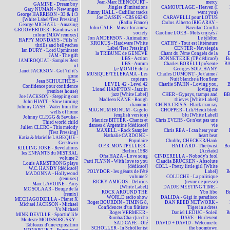
Jean-Marc BIENCOURT -
mercy
GAMINE - Dream boy
Jingles d'imitations
CAMOUFLAGE - Heaven (I
Gary NUMAN - New anger
Jimmy HALL - Cadillac tracks
want you)
George HARRISON - 33 & 1/3
Joe DASSIN - CBS 66343
CARAVELLI pour LOTUS
[White Label/Test Pressing]
(Radio France)
Carlos Alberto IRIGARAY -
George MICHAEL - Amazing
John CALE - Music for a new
Navidad Criolla
GROOVERIDER - Rainbows of
society
Caroline LOEB - Mots croisés /
colour (MAW remixes)
Jon ANDERSON - Animation
Le téléfon
HAPPY MONDAYS - Pills 'n'
KROKUS - Hardware [White
CATHY - Tout est littérature
thrills and bellyaches
Label/Test Pressing]
CENTER - Navsiegda
Ian DURY - Lord Upminster
la TRIBUNE de GENÈVE
Chant du 7ème Congrès de la
JAM - The gift
LBS - Action
BONNETERIE (TP dédicacé)
B
JAMIROQUAI - Sampler Best
LBS - Aurum
Charles BORELLI présente
BA
of
Le MONDE de la
Georges SOLCHANY
Janet JACKSON - Got 'til it's
MUSIQUE/TÉLÉRAMA - Les
Charles DUMONT - Je t'aime /
gone
copieurs
Nuit blanche à Honfleur
Jean SCHULTHEIS -
LEVEL 42 - Level 42
Charlie SPAHN - Loving you,
Confidence pour confidence
Lionel HAMPTON - Jazz in
loving me
(remixes house)
jazz [White Label]
CHER - Gypsys, tramps and
BBM
Joe JACKSON - Stepping out
Madleen KANE - Rough
thieves [White Label]
John HIATT - Slow turning
diamond
CHINA CRISIS - Black man ray
Johnny CASH - Water from the
MAGNUM BONUM - Gigolo
CHOPPER - Lili/Heidi bleib
wells of home
(english version)
blu [White Label]
Johnny CLEGG & Savuka -
Maurice BITTER - Chants et
Chris EVERS - Ce n'est pas une
Third world child
danses d'Argentine [dédicacé]
vie
Julien CLERC - This melody
MAXELL - Rock Sampler
Chris REA - I can hear your
[Test Pressing]
Nathalie CARDONE -
heart beat
Katia & Marielle LABEQUE -
Populaire
Chubby CHECKER/Hank
Gershwin
O.P.R. MONTPELLIER -
BALLARD - The twist
Bo
KILLING JOKE - Revelations
Berlioz 1988
[Acétate]
les ENFANTS du MISTRAL
Ofra HAZA - Love song
CINDERELLA - Nobody's fool
volume 2
Patti FLYNN - With love to you
Claudia BRÜCKEN - Absolute
Louis ARMSTRONG plays
[dédicacé]
COLL - Pretty little girl [White
W.C. HANDY [dédicacé]
POLYDOR - les géants de l'été
Label]
B
MADONNA - Hollywood
volume 2
COLUCHE - La politique
(remixes)
RICKY AMIGOS - Delirios
(revue de presse)
Marc LAVOINE - Paris
[White Label]
DADJE MEETING TIME -
MC SOLAAR - Bouge de là
ROCK AROUND THE
Ybo libo
B
(remix)
WORLD radio show
DALIDA - Gigi in paradisco
MECHAGODZILLA - Planet X
Roger BOURDIN - TIMING 8,
DAN REED NETWORK -
Michael JACKSON - Michael
Confidences d'un flûtiste
Tiger in a dress
Vs Michael
Roger VERMEER -
Daniel LEDUC - Soleil
B
MINK DEVILLE - Sportin' life
Rumba/Cha-cha-cha
DAVE - Hurlevent
Modeste MOUSSORGSKY -
SAD CAFÉ - Olé
DAVID + DAVID - Welcome to
Tableaux d'une exposition
SCHÖLLER - In Schöller ist
the boomtown