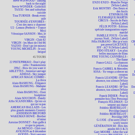
Steve WINWOOD - Talking
ENZO ENZO - Blanche Neige
back to the night
[White Label]
Stevie WONDER - Coldchill
Erik MONTRY - Des fleurs et
TAXXI - Sex and suburban
des fusils
suicide
ETHNIKOLOR
Tina TURNER - Break every
F.LEMARQUE/MARTIN
rule
CIRCUS - Succès de Paris
TOURNÉE d'ENFOIRÉS -
[White Label]
C'est des mecs y chantent
FÉLIX POTIN - Édition
U2 - Lemon (Perfecto + Trance
spéciale inauguration super-
Mix)
marché
Véronique SANSON - Moi, le
FAMILLE FOUX - Un très
venin
joyeux Noël... [White Label]
VIRGIN - Club 82
Félix FAIRANO - Moi je n'suis
CR
VIRGIN - les Must de l'été 86
pas pressé [ACÉTATE]
YAZOO - Don't go (re-mixes)
FFF - AC² N [White Label]
YOUNG MICHELIN - Je suis
FIDO STEAKY - Les plus
fatigué
belles musiques de films
FINE YOUNG CANNIBALS -
45 TOURS
The flame
DA
22 PISTEPIRKKO - Don't play
France GALL - La chanson
cello / Frankenstein
d'Azima
2PAC - How do you want it
Francis CABREL & Mercedes
ABLETTES - Jeunesse sauvage
SOSA - Yo vengo a ofrecer mi
ADIDAS - Sky jumper
corazon
D
AFRICAN MAGIC COMBO -
Francis LEANDRI - EP Ton
La chica
absence, ton silence [White
Alain BASHUNG - Élégance
Label]
Alain BASHUNG - Madame
Francis LEANDRI - SP Ton
Da
rêve
absence, ton silence [White
Alain BASHUNG - Osez
Label]
D
Joséphine
Franck DIDIER - Pour la
Alain SOUCHON - Dandy
première fois [Test Pressing]
Alfio SCANDURRA - Qu'est-ce
François FELDMAN - Le
qui ne va pas
serpent qui danse
AMERICAN BALLADS - Les
Frédéric BERTHELOT -
plus grands moments Country
Privilège [maxi]
ANDERSON BRUFORD
Frédéric BERTHELOT -
WAKEMAN HOWE - Brother
Privilège [SP]
D
of mine
G-I JOE - (I'm sorry) Don't
Antoine DONNET - Fais gaffe à
worry tonite
ce que tu penses...
GÉNÉRATION 60 - Hits des
Art MENGO - Côté cour
années 60 (1 & 2)
AVIGNON au 8 décembre
Gary MOORE - After the war
AVIONS - Nuit sauvage