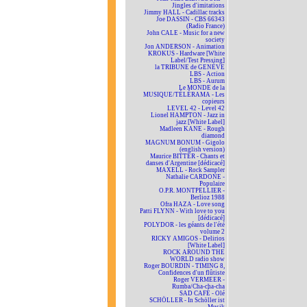
Jingles d'imitations
Jimmy HALL - Cadillac tracks
Joe DASSIN - CBS 66343
(Radio France)
John CALE - Music for a new
society
Jon ANDERSON - Animation
KROKUS - Hardware [White
Label/Test Pressing]
la TRIBUNE de GENÈVE
LBS - Action
LBS - Aurum
Le MONDE de la
MUSIQUE/TÉLÉRAMA - Les
copieurs
LEVEL 42 - Level 42
Lionel HAMPTON - Jazz in
jazz [White Label]
Madleen KANE - Rough
diamond
MAGNUM BONUM - Gigolo
(english version)
Maurice BITTER - Chants et
danses d'Argentine [dédicacé]
MAXELL - Rock Sampler
Nathalie CARDONE -
Populaire
O.P.R. MONTPELLIER -
Berlioz 1988
Ofra HAZA - Love song
Patti FLYNN - With love to you
[dédicacé]
POLYDOR - les géants de l'été
volume 2
RICKY AMIGOS - Delirios
[White Label]
ROCK AROUND THE
WORLD radio show
Roger BOURDIN - TIMING 8,
Confidences d'un flûtiste
Roger VERMEER -
Rumba/Cha-cha-cha
SAD CAFÉ - Olé
SCHÖLLER - In Schöller ist