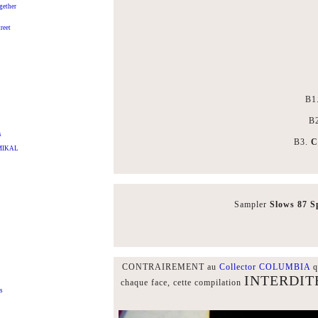
gether
reet
B1
B
s
B3.
C
 MIKAL
Sampler
Slows 87 S
CONTRAIREMENT au
Collector COLUMBIA
q
INTERDIT
chaque face, cette compilation
s