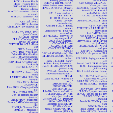
Pressing [White Label]
certain frisson
BIZZL - Sommer Hits 84
BOBBY & THE MIDNITES -
Andy & David WILLIAMS -
BIZZL - Tropical Hits 87
Where the beat meets the street
What's your name
BMG ARIOLA Belgium -
BRASIL EXPORT 73 - Brussels
Ann SOREL - Quand j'ai si mal
Bonjour la France
Trade Fair
Annie CORDY - Le rock à
Brian ENO - Ambient 1 - Music
CBS - 4 slows enchaînés
Médor [White Label]
for airports
CBS - Slows 87
ANTAR - Les Fables de la
Brian ENO - Ambient 4 - On
CHARLIE - Charlie (5)
Fontaine
Land
CHER - Love and
Antoine GIACOMONI - Vieni
CBS - Été 73 vol.1
understanding
vieni
Céline DION - I'm alive
Chris DE BURGH - Flying
ANYA - One word
Céline DION - My heart will go
colours
ATTENTION À LA MARCHE
on
Christine McVIE - Love will
- Slow d'enfer
CHILL FAC-TORR - Twist
show us how
Axel BAUER - Jessy
(round'n'round)
Cliff RICHARD - Now you see
Axel BAUER - L'arc-en-ciel
CHURCH - Starfish
me, now you don't
BARGES - La pitxuri
AL
CLASH - The Magnificent
COCA-COLA Chansons
Barry WHITE - Put me in your
Seven / The Call Up
COCA-COLA Disco
mix (radio edit)
CULTURE DANCE 7 - House
COLD CHISEL - East
BASSLINE BOYS - We will
Mix
CONCRETE BLONDE -
rock you
A
CURE - Pornography
Caroline
BATTIATO - Cuccurucucu
DAVE - Dave [White Label]
DÉCLARATION (fiscale) 1964
BB DOC - Lolo ganzaman / Nul
Debbie HARRY - Rockbird
DELHAY/LECOUDE - Succès
edge
DEVO - Q: Are we not men?
de Paris
BEE GEES - Paying the price of
A
DEXYS MIDNIGHT
Dizzy GILLESPIE - Sonny
love
RUNNERS & Kevin Rowland -
Rollins / Sonny Stitt sessions
Bernard LAVILLIERS - Saïgon
AL
Too-Rye-Ay
Django REINHARDT n°73610
BIBIE - En souvenir de moi
A
Dizzy GILLESPIE - At
[White Label]
[Pré-Planning]
Newport
DVORAK - Symphonie du
BIG T Scotch whisky - Europe
DONOVAN - Love is only
Nouveau Monde (extraits) -
1
feeling
MIKAL
Bill HALEY & the Comets -
EARTH WIND & FIRE - The
Eddie MONEY - Where's the
Chaussettes PHILDAR
very best
party?
Bill LABOUNTY - Livin'it up
Elton JOHN - Believe
EMI Christmas 1974
Bill PRITCHARD - Number
A
[MONOFACE]
ENCYCLOPAEDIA
five
Elton JOHN - Sleeping with the
UNIVERSALIS 1972
Billy SWAN - Lover please
past
ERATO - Concert sur 3 siècles
BLACK - Fly up to the moon
A
Elton JOHN & RUPAUL -
FLESH FOR LULU - Final
BLACK - You're a big girl now
Don't go breaking my heart
vinyl (and live flesh)
Bob GELDOF - Love or
(remixes)
George WINSTON - December
something
Eric BURDON - Starportrait
Gilles LANGOUREAU
Bonnie RAITT - Baby come
A
Etienne DAHO - Mon manège à
Hommage à Mado ROBIN
back
moi
HONDA - Wake up!
BOONS - The score
FUMÉES - Chansons d'hier
Jacques VANDEVOORDE -
Boum BOMO - Hit-parades
FUMÉES II - Mélodies et
Miserere [dédicacé]
Brian WILSON - Love and
AU
chansons