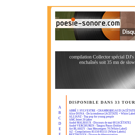
compilation Collector spécial DJ's 
enchaînés soit 35 mn de slow
DISPONIBLE DANS 33 TOU
A
ABBÉ J. SYLVESTRE - CHAMBORIGAUD [ACÉTATE
B
Alice DONA - De la tendresse [ACÉTATE + White Label
ALLIANZ - Top pop for young people
C
AMC feiert 20 jahre
André MALRAUX - Discours de mai 68 [ACÉTATE]
D
André VERCHUREN - Tangos/Pasos-Dobles
E
Art BLAKEY - Jazz Messengers 70 [White Label]
AZ - Compilations 85150/85151 [White Labels]
F
BEETHOVEN - Disque de démonstration