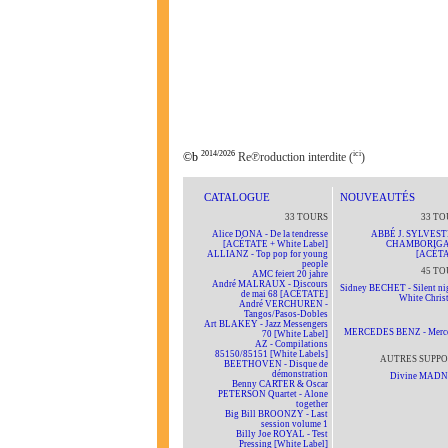
2014/2026
ici
©b
Re℗roduction interdite (
)
CATALOGUE
NOUVEAUTÉS
33 TOURS
33 TO
Alice DONA - De la tendresse
ABBÉ J. SYLVEST
[ACÉTATE + White Label]
CHAMBORIG
ALLIANZ - Top pop for young
[ACÉTA
people
45 TO
AMC feiert 20 jahre
André MALRAUX - Discours
Sidney BECHET - Silent nig
de mai 68 [ACÉTATE]
White Chris
André VERCHUREN -
Tangos/Pasos-Dobles
Art BLAKEY - Jazz Messengers
MERCEDES BENZ - Merc
70 [White Label]
AZ - Compilations
85150/85151 [White Labels]
AUTRES SUPPO
BEETHOVEN - Disque de
démonstration
Divine MAD
Benny CARTER & Oscar
PETERSON Quartet - Alone
together
Big Bill BROONZY - Last
session volume 1
Billy Joe ROYAL - Test
Pressing [White Label]