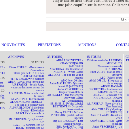
vinyle microsillon trente centimètres à label 
une jolie coquille sur la mention Collector
fdp
NOUVEAUTÉS
PRESTATIONS
MENTIONS
CONTA
ARCHIVES
33 TOURS
45 TOURS
C
ABBÉ J. SYLVESTRE -
Éditions musicales LEBRIOT -
ÉT
URS
33 TOURS
CHAMBORIGAUD
MIDEM 1970
[ACÉTATE]
20ème anniversaire de
RE -
25 ans d'ISRAËL - Renaissance
Alice DONA - De la tendresse
CONFORAMA
AUD
d'une nation
[ACÉTATE + White Label]
5000 VOLTS - Motion man /
TE]
33ème gala de l'UNION des
ALLIANZ - Top pop for young
Bye love
ARTISTES (1963)
people
ABC - Poison arrow
URS
4TH & BROADWAY Sampler
AMC feiert 20 jahre
Abdel DJELIL - Elle passe sa
ABBA - Lay all your love on me
ht /
André MALRAUX - Discours
vie en voyage
AIR FRANCE - Escale-Party,
tmas
de mai 68 [ACÉTATE]
ABDUL HASSAN
vacances dansantes autour du
André VERCHUREN -
ORCHESTRA - Arabian affair
monde
CD
Tangos/Pasos-Dobles
ADAMO - Inch'Allah
AIR INTER - Notre monde c'est
Art BLAKEY - Jazz Messengers
ADAMO - Le carosse d'or
6
edes
la France
70 [White Label]
AFTERSHOCK - Always
190
Al MARTINO - Torero (maxi)
AZ - Compilations
thinking
ALAN PARSONS PROJECT -
RTS
85150/85151 [White Labels]
Al JARREAU - Never givin' up
The turn of a friendly card
BEETHOVEN - Disque de
[Test Pressing]
ALPHA BLONDY & the Solar
NESS
démonstration
Alain TURBAN - Mystique
System - Révolution
Benny CARTER & Oscar
[DÉDICACÉ]
A
BARCLAY - Le son de la
PETERSON Quartet - Alone
Amii STEWART - Knock on
rumeur
together
wood
BEETHOVEN - Symphonies 1
Big Bill BROONZY - Last
André VERCHUREN - Alma
A
& 2
session volume 1
española
BIZZL - 12 Sommer Hits 82
Billy Joe ROYAL - Test
André VERCHUREN - Un
BIZZL - Sommer Hits 83