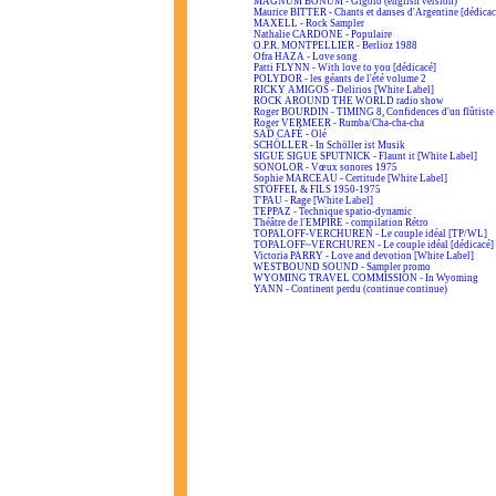
MAGNUM BONUM - Gigolo (english version)
Maurice BITTER - Chants et danses d'Argentine [dédicac
MAXELL - Rock Sampler
Nathalie CARDONE - Populaire
O.P.R. MONTPELLIER - Berlioz 1988
Ofra HAZA - Love song
Patti FLYNN - With love to you [dédicacé]
POLYDOR - les géants de l'été volume 2
RICKY AMIGOS - Delirios [White Label]
ROCK AROUND THE WORLD radio show
Roger BOURDIN - TIMING 8, Confidences d'un flûtiste
Roger VERMEER - Rumba/Cha-cha-cha
SAD CAFÉ - Olé
SCHÖLLER - In Schöller ist Musik
SIGUE SIGUE SPUTNICK - Flaunt it [White Label]
SONOLOR - Vœux sonores 1975
Sophie MARCEAU - Certitude [White Label]
STOFFEL & FILS 1950-1975
T'PAU - Rage [White Label]
TEPPAZ - Technique spatio-dynamic
Théâtre de l'EMPIRE - compilation Rétro
TOPALOFF-VERCHUREN - Le couple idéal [TP/WL]
TOPALOFF~VERCHUREN - Le couple idéal [dédicacé]
Victoria PARRY - Love and devotion [White Label]
WESTBOUND SOUND - Sampler promo
WYOMING TRAVEL COMMISSION - In Wyoming
YANN - Continent perdu (continue continue)