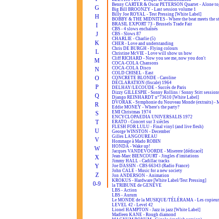
Benny CARTER & Oscar PETERSON Quartet - Alone to
G
Big Bill BROONZY - Last session volume 1
Billy Joe ROYAL - Test Pressing [White Label]
H
BOBBY & THE MIDNITES - Where the beat meets the st
BRASIL EXPORT 73 - Brussels Trade Fair
I
CBS - 4 slows enchaînés
J
CBS - Slows 87
CHARLIE - Charlie (5)
K
CHER - Love and understanding
Chris DE BURGH - Flying colours
L
Christine McVIE - Love will show us how
Cliff RICHARD - Now you see me, now you don't
M
COCA-COLA Chansons
COCA-COLA Disco
N
COLD CHISEL - East
O
CONCRETE BLONDE - Caroline
DÉCLARATION (fiscale) 1964
P
DELHAY/LECOUDE - Succès de Paris
Dizzy GILLESPIE - Sonny Rollins / Sonny Stitt session
Q
Django REINHARDT n°73610 [White Label]
DVORAK - Symphonie du Nouveau Monde (extraits) -
R
Eddie MONEY - Where's the party?
EMI Christmas 1974
S
ENCYCLOPAEDIA UNIVERSALIS 1972
T
ERATO - Concert sur 3 siècles
FLESH FOR LULU - Final vinyl (and live flesh)
U
George WINSTON - December
Gilles LANGOUREAU
V
Hommage à Mado ROBIN
HONDA - Wake up!
W
Jacques VANDEVOORDE - Miserere [dédicacé]
Jean-Marc BIENCOURT - Jingles d'imitations
X
Jimmy HALL - Cadillac tracks
Y
Joe DASSIN - CBS 66343 (Radio France)
John CALE - Music for a new society
Z
Jon ANDERSON - Animation
KROKUS - Hardware [White Label/Test Pressing]
0-9
la TRIBUNE de GENÈVE
LBS - Action
LBS - Aurum
Le MONDE de la MUSIQUE/TÉLÉRAMA - Les copieur
LEVEL 42 - Level 42
Lionel HAMPTON - Jazz in jazz [White Label]
Madleen KANE - Rough diamond