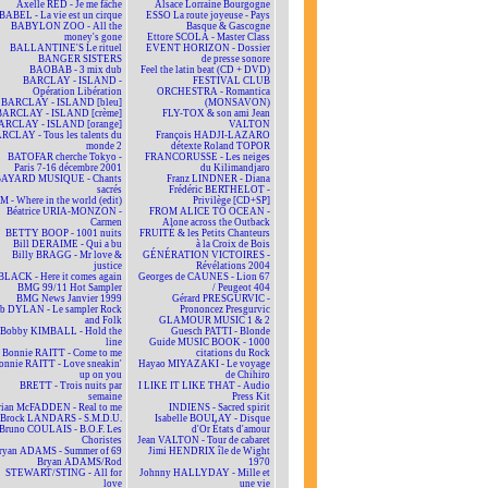
Axelle RED - Je me fâche
Alsace Lorraine Bourgogne
BABEL - La vie est un cirque
ESSO La route joyeuse - Pays
BABYLON ZOO - All the
Basque & Gascogne
money's gone
Ettore SCOLA - Master Class
BALLANTINE'S Le rituel
EVENT HORIZON - Dossier
BANGER SISTERS
de presse sonore
BAOBAB - 3 mix dub
Feel the latin beat (CD + DVD)
BARCLAY - ISLAND -
FESTIVAL CLUB
Opération Libération
ORCHESTRA - Romantica
BARCLAY - ISLAND [bleu]
(MONSAVON)
BARCLAY - ISLAND [crème]
FLY-TOX & son ami Jean
ARCLAY - ISLAND [orange]
VALTON
RCLAY - Tous les talents du
François HADJI-LAZARO
monde 2
détexte Roland TOPOR
BATOFAR cherche Tokyo -
FRANCORUSSE - Les neiges
Paris 7-16 décembre 2001
du Kilimandjaro
BAYARD MUSIQUE - Chants
Franz LINDNER - Diana
sacrés
Frédéric BERTHELOT -
 - Where in the world (edit)
Privilège [CD+SP]
Béatrice URIA-MONZON -
FROM ALICE TO OCEAN -
Carmen
Alone across the Outback
BETTY BOOP - 1001 nuits
FRUITÉ & les Petits Chanteurs
Bill DERAIME - Qui a bu
à la Croix de Bois
Billy BRAGG - Mr love &
GÉNÉRATION VICTOIRES -
justice
Révélations 2004
BLACK - Here it comes again
Georges de CAUNES - Lion 67
BMG 99/11 Hot Sampler
/ Peugeot 404
BMG News Janvier 1999
Gérard PRESGURVIC -
b DYLAN - Le sampler Rock
Prononcez Presgurvic
and Folk
GLAMOUR MUSIC 1 & 2
Bobby KIMBALL - Hold the
Guesch PATTI - Blonde
line
Guide MUSIC BOOK - 1000
Bonnie RAITT - Come to me
citations du Rock
onnie RAITT - Love sneakin'
Hayao MIYAZAKI - Le voyage
up on you
de Chihiro
BRETT - Trois nuits par
I LIKE IT LIKE THAT - Audio
semaine
Press Kit
rian McFADDEN - Real to me
INDIENS - Sacred spirit
Brock LANDARS - S.M.D.U.
Isabelle BOULAY - Disque
Bruno COULAIS - B.O.F. Les
d'Or États d'amour
Choristes
Jean VALTON - Tour de cabaret
ryan ADAMS - Summer of 69
Jimi HENDRIX île de Wight
Bryan ADAMS/Rod
1970
STEWART/STING - All for
Johnny HALLYDAY - Mille et
love
une vie