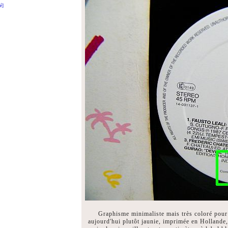
é]
Graphisme minimaliste mais très coloré pour 
aujourd'hui plutôt jaunie, imprimée en Hollande