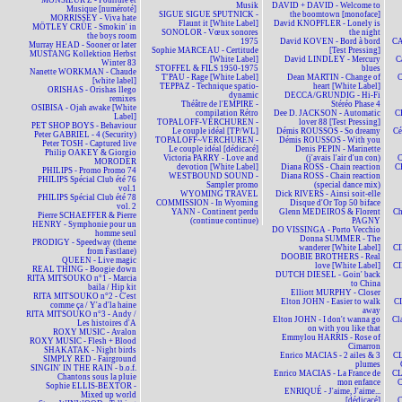
MONSIEUR Z - Fourrure et
Musik
DAVID + DAVID - Welcome to
Musique [numéroté]
SIGUE SIGUE SPUTNICK -
the boomtown [monoface]
MORRISSEY - Viva hate
Flaunt it [White Label]
David KNOPFLER - Lonely is
MÖTLEY CRÜE - Smokin' in
SONOLOR - Vœux sonores
the night
the boys room
1975
David KOVEN - Bord à bord
CA
Murray HEAD - Sooner or later
Sophie MARCEAU - Certitude
[Test Pressing]
MUSTANG Kollektion Herbst
[White Label]
David LINDLEY - Mercury
C
Winter 83
STOFFEL & FILS 1950-1975
blues
Nanette WORKMAN - Chaude
T'PAU - Rage [White Label]
Dean MARTIN - Change of
C
[white label]
TEPPAZ - Technique spatio-
heart [White Label]
ORISHAS - Orishas llego
dynamic
DECCA/GRUNDIG - Hi-Fi
remixes
Théâtre de l'EMPIRE -
Stéréo Phase 4
OSIBISA - Ojah awake [White
compilation Rétro
Dee D. JACKSON - Automatic
C
Label]
TOPALOFF-VERCHUREN -
lover 88 [Test Pressing]
PET SHOP BOYS - Behaviour
Le couple idéal [TP/WL]
Démis ROUSSOS - So dreamy
Cé
Peter GABRIEL - 4 (Security)
TOPALOFF~VERCHUREN -
Démis ROUSSOS - With you
Peter TOSH - Captured live
Le couple idéal [dédicacé]
Denis PEPIN - Marinette
Philip OAKEY & Giorgio
Victoria PARRY - Love and
(j'avais l'air d'un con)
MORODER
devotion [White Label]
Diana ROSS - Chain reaction
C
PHILIPS - Promo Promo 74
WESTBOUND SOUND -
Diana ROSS - Chain reaction
PHILIPS Spécial Club été 76
Sampler promo
(special dance mix)
vol.1
WYOMING TRAVEL
Dick RIVERS - Ainsi soit-elle
PHILIPS Spécial Club été 78
COMMISSION - In Wyoming
Disque d'Or Top 50 biface
vol. 2
YANN - Continent perdu
Glenn MEDEIROS & Florent
Ch
Pierre SCHAEFFER & Pierre
(continue continue)
PAGNY
HENRY - Symphonie pour un
DO VISSINGA - Porto Vecchio
homme seul
Donna SUMMER - The
PRODIGY - Speedway (theme
wanderer [White Label]
CI
from Fastlane)
DOOBIE BROTHERS - Real
QUEEN - Live magic
love [White Label]
CI
REAL THING - Boogie down
DUTCH DIESEL - Goin' back
RITA MITSOUKO n°1 - Marcia
to China
baila / Hip kit
Elliott MURPHY - Closer
RITA MITSOUKO n°2 - C'est
Elton JOHN - Easier to walk
CI
comme ça / Y'a d'la haine
away
RITA MITSOUKO n°3 - Andy /
Elton JOHN - I don't wanna go
Cl
Les histoires d'A
on with you like that
ROXY MUSIC - Avalon
Emmylou HARRIS - Rose of
ROXY MUSIC - Flesh + Blood
Cimarron
SHAKATAK - Night birds
Enrico MACIAS - 2 ailes & 3
CL
SIMPLY RED - Fairground
plumes
SINGIN' IN THE RAIN - b.o.f.
Enrico MACIAS - La France de
CL
Chantons sous la pluie
mon enfance
C
Sophie ELLIS-BEXTOR -
ENRIQUÉ - J'aime, J'aime...
Mixed up world
[dédicacé]
C