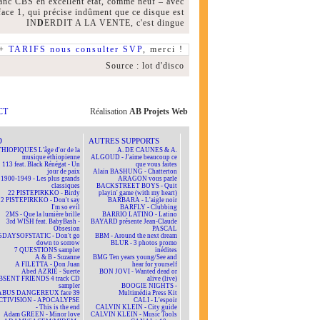
blanc CBS en excellent état, comme neuf – avec
 face 1, qui précise indûment que ce disque est
IN
D
ERDIT A LA VENTE, c'est dingue
 +
TARIFS nous consulter SVP
, merci !
Source : lot d'disco
CT
Réalisation
AB Projets Web
D
AUTRES SUPPORTS
HIOPIQUES L'âge d'or de la
A. DE CAUNES & A.
musique éthiopienne
ALGOUD - J'aime beaucoup ce
113 feat. Black Rénégat - Un
que vous faites
jour de paix
Alain BASHUNG - Chatterton
1900-1949 - Les plus grands
ARAGON vous parle
classiques
BACKSTREET BOYS - Quit
22 PISTEPIRKKO - Birdy
playin' game (with my heart)
22 PISTEPIRKKO - Don't say
BARBARA - L'aigle noir
I'm so evil
BARFLY - Clubbing
2MS - Que la lumière brille
BARRIO LATINO - Latino
3rd WISH feat. BabyBash -
BAYARD présente Jean-Claude
Obsesion
PASCAL
5DAYSOFSTATIC - Don't go
BBM - Around the next dream
down to sorrow
BLUR - 3 photos promo
7 QUESTIONS sampler
inédites
A & B - Suzanne
BMG Ten years young/See and
A FILETTA - Don Juan
hear for yourself
Abed AZRIÉ - Suerte
BON JOVI - Wanted dead or
BSENT FRIENDS 4 track CD
alive (live)
sampler
BOOGIE NIGHTS -
ABUS DANGEREUX face 39
Multimédia Press Kit
CTIVISION - APOCALYPSE
CALI - L'espoir
- This is the end
CALVIN KLEIN - City guide
Adam GREEN - Minor love
CALVIN KLEIN - Music Tools