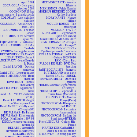
April 2001
MCT MOBICARTE - Arnette
COCA-COLA - Let's party
lifestyle
selection 2004
MEXISONOR - Palais Garnier
COCHONOU 25ème
MOEBIUS HENDRIX COGHE
anniversaire - 3 grands succès
- Coffret Stardom
COLDPLAY - Left right left
MORY KANTE - Nongo
right left
village
COLUMBIA - Artist News 4
MOULIN ROUGE - The
mars 1998
making of
COLUMBIA 96 - The road
MUSIC UP ! n° 5-6-7
ahead
MUSICARTE - Le gondolier
COLUMBIA Et toi t'écoutes
(port de Cannes)
quoi ? 96
Muzik'Elles de MEAUX 2007
ÉDIT MUTUEL - Collection
Nilda FERNANDEZ - Disque
CRÉOLE CHOIR OF CUBA -
d'Or Europe 2
Tande-la
NO ONE IS INNOCENT -
CYRIUS - Le sang des roses
Dépliant promo du 1er album
DÉCOUVREZ-LES AVANT
OPÉRA NATIONAL de PARIS
LES AUTRES volume 4
- Saison 2009/2010
NCE PARTY - le meilleur de
PAIC - Disco Paic
la Dance
PAROLE DE FLIC - DVD Test
Daniel LAVOIE - Docteur
Pressing
tendresse
PARTI SOCIALISTE - François
Daniel LEVI - Le cœur ouvert
MITTERRAND vous parle
aniel ZIMMERMANN - Bone
Patrick BRUEL - BRUEL
machine
Peter KINGSBERY - Once in a
David BRIOT - Phonik
million
mouvement
PHILIPS la nouvelle génération
vid CHARVET - Apprendre à
de l'image...
aimer
PHONOSCOPE - Le pont de la
avid HALLYDAY - Satellite
rivière Kwaï (Marseille)
(2005)
PHONOSCOPE - Moulin
David LEE ROTH - Night
Rouge (Paris)
life/She's my machine
PHOTOCHROM - Blanquette
David McNEIL - Hollywood
de LIMOUX
(Olympia 97)
PHOTOCHROM - La corrida
DE PALMAS - De Palmas
(tauromachie)
DE PALMAS - Elle s'ennuie
PHOTOCHROM - Sardane du
ECCA - Highlights 1997-98
Byrrh (cuve BYRRH)
DECCA release programme
Pierre LESCURE - Golden Hit-
autumn 89
Parade
DELABEL Actualités
PIRATES DES CARAÏBES -
novembre 95 janvier 96
Jusqu'au bout du monde
DELABEL été 99
PJ HARVEY - To bring you my