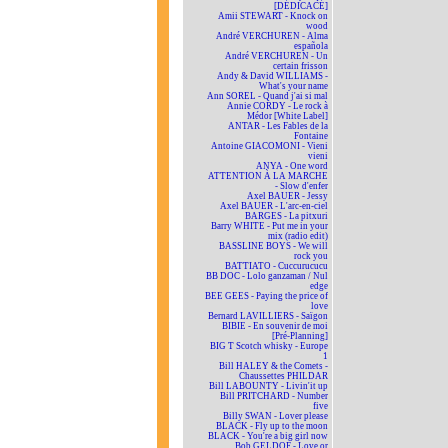
[DÉDICACÉ]
Amii STEWART - Knock on
wood
André VERCHUREN - Alma
española
André VERCHUREN - Un
certain frisson
Andy & David WILLIAMS -
What's your name
Ann SOREL - Quand j'ai si mal
Annie CORDY - Le rock à
Médor [White Label]
ANTAR - Les Fables de la
Fontaine
Antoine GIACOMONI - Vieni
vieni
ANYA - One word
ATTENTION À LA MARCHE
- Slow d'enfer
Axel BAUER - Jessy
Axel BAUER - L'arc-en-ciel
BARGES - La pitxuri
Barry WHITE - Put me in your
mix (radio edit)
BASSLINE BOYS - We will
rock you
BATTIATO - Cuccurucucu
BB DOC - Lolo ganzaman / Nul
edge
BEE GEES - Paying the price of
love
Bernard LAVILLIERS - Saïgon
BIBIE - En souvenir de moi
[Pré-Planning]
BIG T Scotch whisky - Europe
1
Bill HALEY & the Comets -
Chaussettes PHILDAR
Bill LABOUNTY - Livin'it up
Bill PRITCHARD - Number
five
Billy SWAN - Lover please
BLACK - Fly up to the moon
BLACK - You're a big girl now
Bob GELDOF - Love or