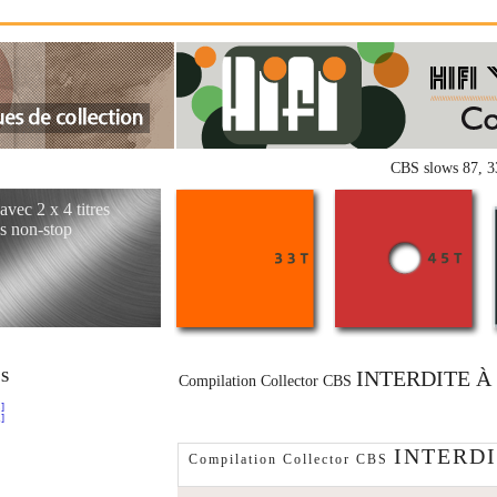
CBS slows 87, 33 
avec 2 x 4 titres
s non-stop
INTERDITE À
RS
Compilation Collector CBS
]
]
INTERDI
Compilation Collector CBS