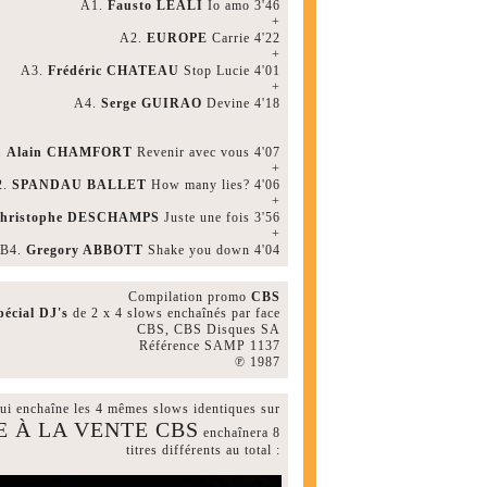
A1.
Fausto LEALI
Io amo 3'46
+
A2.
EUROPE
Carrie 4'22
+
A3.
Frédéric CHATEAU
Stop Lucie 4'01
+
A4.
Serge GUIRAO
Devine 4'18
.
Alain CHAMFORT
Revenir avec vous 4'07
+
2.
SPANDAU BALLET
How many lies? 4'06
+
hristophe DESCHAMPS
Juste une fois 3'56
+
B4.
Gregory ABBOTT
Shake you down 4'04
Compilation promo
CBS
pécial DJ's
de 2 x 4 slows enchaînés par face
CBS, CBS Disques SA
Référence SAMP 1137
℗ 1987
ui enchaîne les 4 mêmes slows identiques sur
E À LA VENTE CBS
enchaînera 8
titres différents au total :