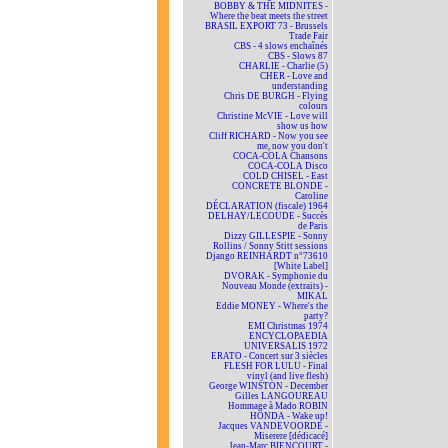
BOBBY & THE MIDNITES -
Where the beat meets the street
BRASIL EXPORT 73 - Brussels
Trade Fair
CBS - 4 slows enchaînés
CBS - Slows 87
CHARLIE - Charlie (5)
CHER - Love and
understanding
Chris DE BURGH - Flying
colours
Christine McVIE - Love will
show us how
Cliff RICHARD - Now you see
me, now you don't
COCA-COLA Chansons
COCA-COLA Disco
COLD CHISEL - East
CONCRETE BLONDE -
Caroline
DÉCLARATION (fiscale) 1964
DELHAY/LECOUDE - Succès
de Paris
Dizzy GILLESPIE - Sonny
Rollins / Sonny Stitt sessions
Django REINHARDT n°73610
[White Label]
DVORAK - Symphonie du
Nouveau Monde (extraits) -
MIKAL
Eddie MONEY - Where's the
party?
EMI Christmas 1974
ENCYCLOPAEDIA
UNIVERSALIS 1972
ERATO - Concert sur 3 siècles
FLESH FOR LULU - Final
vinyl (and live flesh)
George WINSTON - December
Gilles LANGOUREAU
Hommage à Mado ROBIN
HONDA - Wake up!
Jacques VANDEVOORDE -
Miserere [dédicacé]
Jean-Marc BIENCOURT -