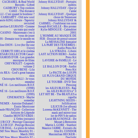
CACHAREL & Real World
Johnny HALLYDAY - Portraits
Records - Gifted
inédits
CADBURY's Top cookies
Johnny HALLYDAY - Que je
CAKE - The distance
t'aime
LI - C'est quand le bonheur ?
Johnny HALLYDAY - Quelque
CARHARTT - Old new soul
chose de Tennessee
arole KING tribute - Tapestry
Johnny HALLYDAY &
revisited
CARMEL - J'oublierai ton nom
aroline LEGRAND - Comme
Joseph RACAILLE - Bio promo
un train qui roule
Kylie MINOGUE - Calendrier
CASINO - Maintenant c'est à
2001
vous de jouer
L'HOMME AU MASQUE DE
BS - Demain tout le monde en
FER - Dossier de presse sonore
parlera
La MESSALINE française
line DION - Live (for the one
LA PART DES TÉNÈBRES -
I love)
Audio Press Kit
CERRUTI 1881 et le cinéma
LA STRADA - Libero
CESAR COLLECTOR Canal+
LAST ACTION HERO - Audio
HAMOIS D'OR - Les grandes
Press Kit
musiques de films
LAVERIE de FAMILLE - Le
CHEVROLET - Legends
best of
volume 2
LE BALLON D'OR - Audio
CHOUBENE - Lila
Press Kit
ris REA - God's great banana
Le PACTE des LOUPS
skin
LE PLUS GRAND CIRQUE
Christophe MALI - Je vous
DU MONDE
emmène
LE TOUBIB - DVD Test
NÉ 16 - Les meilleures B.O.F.
Pressing
(1998)
les AILES BLEUES - Rap
NÉ 16 - Les meilleures B.O.F.
les AILES BLEUES n° 3
(1999)
LET HIT BE - The BEATLES a
CINEMATICS - Maybe
capella
someday
LIGHTNING SEEDS -
NEMIX - Antoine Duhamel /
Jollification
Ennio Morricone
LILICUB (1er album)
aude FRANÇOIS - Collection
Loreena McKENNITT - The
Artistes de Légende
mask and mirror tour
Claudio MONTEVERDI -
lot de PIN'S de radios
L'Orfeo (extraits)
Lucid BEAUSONGE - De
UB CCF - Prestige Classique
Mozart à Bernstein
CLUB CCF - Prestige Rossini
Martin L.GORE - Stardust
UB DIAL - Le plein de tubes
Maurice JARRE - Extraits du
MJ New Music Monthly 91 -
film EL CONDOR
March 2001
Maximilian HECKER -
MJ New Music Monthly 92 -
Daylight