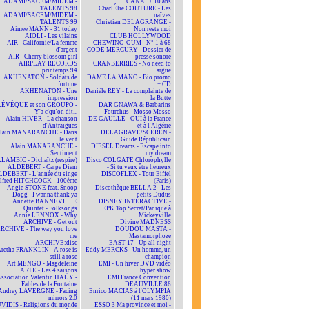
ADAMI/SACEM/MIDEM -
CANAL+ 10 ans
TALENTS 98
CharlÉlie COUTURE - Les
ADAMI/SACEM/MIDEM -
naïves
TALENTS 99
Christian DELAGRANGE -
Aimee MANN - 31 today
Non reste moi
AÏOLI - Les vilains
CLUB HOLLYWOOD
AIR - Californie/La femme
CHEWING-GUM - N° 1 à 68
d'argent
CODE MERCURY - Dossier de
AIR - Cherry blossom girl
presse sonore
AIRPLAY RECORDS
CRANBERRIES - No need to
printemps 94
argue
AKHENATON - Soldats de
DAME LA MANO - Bio promo
fortune
+ CD
AKHENATON - Une
Danièle REY - La complainte de
impression
la Butte
ÉVÊQUE et son GROUPO -
DAR GNAWA & Barbarins
Y'a c'qu'on dit...
Fourchus - Mosso Mosso
Alain HIVER - La chanson
DE GAULLE - OUI à la France
d'Antraigues
et à l'Algérie
lain MANARANCHE - Dans
DELAGRAVE/SCEREN -
le vent
Guide Républicain
Alain MANARANCHE -
DIESEL Dreams - Escape into
Sentiment
my dream
LAMBIC - Dichaïtz (respire)
Disco COLGATE Chlorophylle
ALDEBERT - Carpe Diem
- Si tu veux être heureux
DEBERT - L'année du singe
DISCOFLEX - Tour Eiffel
lfred HITCHCOCK - 100ème
(Paris)
Angie STONE feat. Snoop
Discothèque BELLA 2 - Les
Dogg - I wanna thank ya
petits Dudus
Annette BANNEVILLE
DISNEY INTERACTIVE -
Quintet - Folksongs
EPK Top Secret/Panique à
Annie LENNOX - Why
Mickeyville
ARCHIVE - Get out
Divine MADNESS
RCHIVE - The way you love
DOUDOU MASTA -
me
Mastamorphoze
ARCHIVE:disc
EAST 17 - Up all night
retha FRANKLIN - A rose is
Eddy MERCKS - Un homme, un
still a rose
champion
Art MENGO - Magdeleine
EMI - Un hiver DVD vidéo
ARTE - Les 4 saisons
hyper show
ssociation Valentin HAÜY -
EMI France Convention
Fables de la Fontaine
DEAUVILLE 86
Audrey LAVERGNE - Facing
Enrico MACIAS à l'OLYMPIA
mirrors 2.0
(11 mars 1980)
VIDIS - Religions du monde
ESSO 3 Ma province et moi -