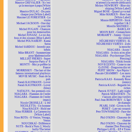
Maurice CHEVALIER - Si c'est
m'attend à la rentrée (dédicacé)
ça la musique à papa [White
Mickey NEWBURY - Blue sky
Label]
shining [White Label]
Maurice DULAC - Du pain
Miguel BOSÉ - Quand ça va mal
chaque jour [White Label]
Mike MAREEN - Here I am
Maxime LE FORESTIER - La
[White Label]
visite
Minnie RIPERTON - Stick
Michael JACKSON - One day
together 1 & 2
in your life
Mireille MATHIEU -
Michel FUGAIN - Chanson
BARCLAY
pour les demoiselles
MOON RAY - Comanchero
Michel JONASZ - Le roi des
MORIARTY - Jimmy / Enjoy
fous et des oiseaux [Blue Label]
the silence
Michel POLNAREFF - Kama
NÉGRESSES VERTES - IL
Sutra
NÉGRESSES VERTES - Zobi
Michel SARDOU - Interdit aux
la mouche
bébés
NIAGARA - Assez !
Mike BRANT - Summertime
NIAGARA - Je dois m'en aller
pour Mademoiselle
NIAGARA - Psychotrope [Test
MILLIAT FRÈRES - Super
Pressing]
Surprise Party n° 8
NIAGARA - Tchiki boum
MONTY - Moi je préfère la
NOVECENTO - Come to me
France
O-ZONE - Dragostea din teï
MORRISSEY - The last of the
PÉPIT' SHOW - Aye Pépito !
famous international playboys
Pascale CHAMBRY - Les mots
MOVIE MUSIC - Stars de la
du jour
pub
Patricia KAAS - Kennedy Rose
Natali KAUFMANN - Lover
(remix)
Natali KAUFMANN - Lover
Patricia KAAS - Regarde les
(bleu)
riches
NATALYS - Ses premiers cris
Patrick JUVET - Lady night
NIAGARA - Flammes de l'enfer
Patrick SÉBASTIEN - Tu
NIAGARA - Flammes de l'enfer
t'laisses aller (ma vieille)
(maxi)
Paul-Jean BOROWSKY - L'âge
Nicole CROISILLE - L'été
de diamant
NICOLETTA - Un homme
PEARL JAM - Given to fly
Nina HAGEN - Hold me
PERET - Late mi corazon
Nino FERRER - La Carmencita
Pete TOWNSHEND - Face the
[White Label]
face
Nino ROTA - O Venise, Venaga,
Phil O'KINS - Chasseur de
Venus
charme
NOUCHKAÏ - Différence
Phil O'KINS - Chasseur de
NUTS - Rock'n'Nuts 2, Wooly
charme [Test Pressing]
bully/The letter
Philippe LAVIL - EP 4 Titres