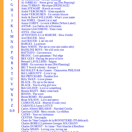
Al JARREAU - Never givin' up [Test Pressing]
G
Alain TURBAN - Mystique [DÉDICACÉ]
Amii STEWART - Knock on wood
H
André VERCHUREN - Alma española
André VERCHUREN - Un certain frisson
I
Andy & David WILLIAMS - What's your name
J
Ann SOREL - Quand j'ai si mal
Annie CORDY - Le rock à Médor [White Label]
K
ANTAR - Les Fables de la Fontaine
Antoine GIACOMONI - Vieni vieni
L
ANYA - One word
ATTENTION À LA MARCHE - Slow d'enfer
M
Axel BAUER - Jessy
Axel BAUER - L'arc-en-ciel
N
BARGES - La pitxuri
O
Barry WHITE - Put me in your mix (radio edit)
BASSLINE BOYS - We will rock you
P
BATTIATO - Cuccurucucu
BB DOC - Lolo ganzaman / Nul edge
Q
BEE GEES - Paying the price of love
Bernard LAVILLIERS - Saïgon
R
BIBIE - En souvenir de moi [Pré-Planning]
BIG T Scotch whisky - Europe 1
S
Bill HALEY & the Comets - Chaussettes PHILDAR
T
Bill LABOUNTY - Livin'it up
Bill PRITCHARD - Number five
U
Billy SWAN - Lover please
BLACK - Fly up to the moon
V
BLACK - You're a big girl now
Bob GELDOF - Love or something
W
Bonnie RAITT - Baby come back
BOONS - The score
X
Boum BOMO - Hit-parades
Y
Brian WILSON - Love and mercy
CAMOUFLAGE - Heaven (I want you)
Z
CARAVELLI pour LOTUS
Carlos Alberto IRIGARAY - Navidad Criolla
0-9
Caroline LOEB - Mots croisés / Le téléfon
CATHY - Tout est littérature
CENTER - Navsiegda
Chant du 7ème Congrès de la BONNETERIE (TP dédicacé)
Charles BORELLI présente Georges SOLCHANY
Charles DUMONT - Je t'aime / Nuit blanche à Honfleur
Charlie SPAHN - Loving you, loving me