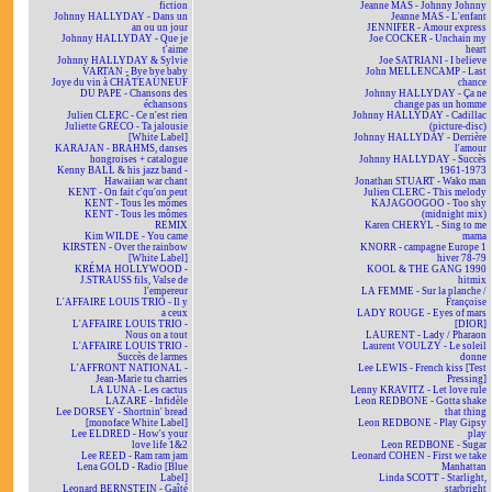
fiction
Jeanne MAS - Johnny Johnny
Johnny HALLYDAY - Dans un
Jeanne MAS - L'enfant
an ou un jour
JENNIFER - Amour express
Johnny HALLYDAY - Que je
Joe COCKER - Unchain my
t'aime
heart
Johnny HALLYDAY & Sylvie
Joe SATRIANI - I believe
VARTAN - Bye bye baby
John MELLENCAMP - Last
Joye du vin à CHÂTEAUNEUF
chance
DU PAPE - Chansons des
Johnny HALLYDAY - Ça ne
échansons
change pas un homme
Julien CLERC - Ce n'est rien
Johnny HALLYDAY - Cadillac
Juliette GRÉCO - Ta jalousie
(picture-disc)
[White Label]
Johnny HALLYDAY - Derrière
KARAJAN - BRAHMS, danses
l'amour
hongroises + catalogue
Johnny HALLYDAY - Succès
Kenny BALL & his jazz band -
1961-1973
Hawaiian war chant
Jonathan STUART - Wako man
KENT - On fait c'qu'on peut
Julien CLERC - This melody
KENT - Tous les mômes
KAJAGOOGOO - Too shy
KENT - Tous les mômes
(midnight mix)
REMIX
Karen CHERYL - Sing to me
Kim WILDE - You came
mama
KIRSTEN - Over the rainbow
KNORR - campagne Europe 1
[White Label]
hiver 78-79
KRÉMA HOLLYWOOD -
KOOL & THE GANG 1990
J.STRAUSS fils, Valse de
hitmix
l'empereur
LA FEMME - Sur la planche /
L'AFFAIRE LOUIS TRIO - Il y
Françoise
a ceux
LADY ROUGE - Eyes of mars
L'AFFAIRE LOUIS TRIO -
[DIOR]
Nous on a tout
LAURENT - Lady / Pharaon
L'AFFAIRE LOUIS TRIO -
Laurent VOULZY - Le soleil
Succès de larmes
donne
L'AFFRONT NATIONAL -
Lee LEWIS - French kiss [Test
Jean-Marie tu charries
Pressing]
LA LUNA - Les cactus
Lenny KRAVITZ - Let love rule
LAZARE - Infidèle
Leon REDBONE - Gotta shake
Lee DORSEY - Shortnin' bread
that thing
[monoface White Label]
Leon REDBONE - Play Gipsy
Lee ELDRED - How's your
play
love life 1&2
Leon REDBONE - Sugar
Lee REED - Ram ram jam
Leonard COHEN - First we take
Lena GOLD - Radio [Blue
Manhattan
Label]
Linda SCOTT - Starlight,
Leonard BERNSTEIN - Gaîté
starbright