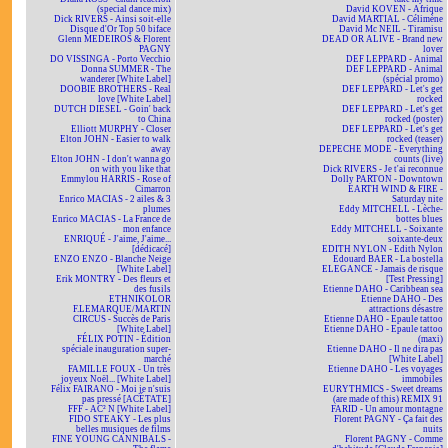
(special dance mix)
David KOVEN - Afrique
Dick RIVERS - Ainsi soit-elle
David MARTIAL - Célimène
Disque d'Or Top 50 biface
David Mc NEIL - Tiramisu
Glenn MEDEIROS & Florent
DEAD OR ALIVE - Brand new
PAGNY
lover
DO VISSINGA - Porto Vecchio
DEF LEPPARD - Animal
Donna SUMMER - The
DEF LEPPARD - Animal
wanderer [White Label]
(spécial promo)
DOOBIE BROTHERS - Real
DEF LEPPARD - Let's get
love [White Label]
rocked
DUTCH DIESEL - Goin' back
DEF LEPPARD - Let's get
to China
rocked (poster)
Elliott MURPHY - Closer
DEF LEPPARD - Let's get
Elton JOHN - Easier to walk
rocked (teaser)
away
DEPECHE MODE - Everything
Elton JOHN - I don't wanna go
counts (live)
on with you like that
Dick RIVERS - Je t'ai reconnue
Emmylou HARRIS - Rose of
Dolly PARTON - Downtown
Cimarron
EARTH WIND & FIRE -
Enrico MACIAS - 2 ailes & 3
Saturday nite
plumes
Eddy MITCHELL - Lèche-
Enrico MACIAS - La France de
bottes blues
mon enfance
Eddy MITCHELL - Soixante
ENRIQUÉ - J'aime, J'aime...
soixante-deux
[dédicacé]
EDITH NYLON - Edith Nylon
ENZO ENZO - Blanche Neige
Edouard BAER - La bostella
[White Label]
ELEGANCE - Jamais de risque
Erik MONTRY - Des fleurs et
[Test Pressing]
des fusils
Etienne DAHO - Caribbean sea
ETHNIKOLOR
Etienne DAHO - Des
F.LEMARQUE/MARTIN
attractions désastre
CIRCUS - Succès de Paris
Etienne DAHO - Epaule tattoo
[White Label]
Etienne DAHO - Epaule tattoo
FÉLIX POTIN - Édition
(maxi)
spéciale inauguration super-
Etienne DAHO - Il ne dira pas
marché
[White Label]
FAMILLE FOUX - Un très
Etienne DAHO - Les voyages
joyeux Noël... [White Label]
immobiles
Félix FAIRANO - Moi je n'suis
EURYTHMICS - Sweet dreams
pas pressé [ACÉTATE]
(are made of this) REMIX 91
FFF - AC² N [White Label]
FARID - Un amour montagne
FIDO STEAKY - Les plus
Florent PAGNY - Ça fait des
belles musiques de films
nuits
FINE YOUNG CANNIBALS -
Florent PAGNY - Comme