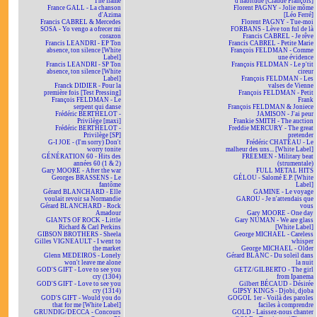
The flame
d'habitude [Claude François]
France GALL - La chanson
Florent PAGNY - Jolie môme
d'Azima
[Léo Ferré]
Francis CABREL & Mercedes
Florent PAGNY - Tue-moi
SOSA - Yo vengo a ofrecer mi
FORBANS - Lève ton ful de là
corazon
Francis CABREL - Je rêve
Francis LEANDRI - EP Ton
Francis CABREL - Petite Marie
absence, ton silence [White
François FELDMAN - Comme
Label]
une évidence
Francis LEANDRI - SP Ton
François FELDMAN - Le p'tit
absence, ton silence [White
cireur
Label]
François FELDMAN - Les
Franck DIDIER - Pour la
valses de Vienne
première fois [Test Pressing]
François FELDMAN - Petit
François FELDMAN - Le
Frank
serpent qui danse
François FELDMAN & Joniece
Frédéric BERTHELOT -
JAMISON - J'ai peur
Privilège [maxi]
Frankie SMITH - The auction
Frédéric BERTHELOT -
Freddie MERCURY - The great
Privilège [SP]
pretender
G-I JOE - (I'm sorry) Don't
Frédéric CHATEAU - Le
worry tonite
malheur des uns... [White Label]
GÉNÉRATION 60 - Hits des
FREEMEN - Military beat
années 60 (1 & 2)
(strumentale)
Gary MOORE - After the war
FULL METAL HITS
Georges BRASSENS - Le
GÉLOU - Salomé E.P. [White
fantôme
Label]
Gérard BLANCHARD - Elle
GAMINE - Le voyage
voulait revoir sa Normandie
GAROU - Je n'attendais que
Gérard BLANCHARD - Rock
vous
Amadour
Gary MOORE - One day
GIANTS OF ROCK - Little
Gary NUMAN - We are glass
Richard & Carl Perkins
[White Label]
GIBSON BROTHERS - Sheela
George MICHAEL - Careless
Gilles VIGNEAULT - I went to
whisper
the market
George MICHAEL - Older
Glenn MEDEIROS - Lonely
Gérard BLANC - Du soleil dans
won't leave me alone
la nuit
GOD'S GIFT - Love to see you
GETZ/GILBERTO - The girl
cry (1304)
from Ipanema
GOD'S GIFT - Love to see you
Gilbert BÉCAUD - Désirée
cry (1314)
GIPSY KINGS - Djobi, djoba
GOD'S GIFT - Would you do
GOGOL 1er - Voilà des paroles
that for me [White Label]
faciles à comprendre
GRUNDIG/DECCA - Concours
GOLD - Laissez-nous chanter