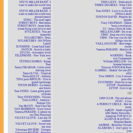
STEVE MILLER BAND - I
THIN LIZZY - Dedication
want to make the world turn
THREE DEGREES - What I did
around
for love
STEVE MILLER BAND - I
Tom JONES - Love is in the air
want to make the world turn
[White Label]
around (maxi)
TONTON DAVID - Peuples du
STING - The soul cages
monde
STREET BOYS - Red moon
Tracy CHAPMAN - Talkin
STREET BOYS - Some folks
'bout a revolution
(come bring your love to me)
U2 - Jesus-Christ & John
STYLISTICS - You are
MELLENCAMP - Do re mi
beautiful
UB40 - Sing our own song
SUGARCUBES - Deus
UB40 - The way you do the
SUGARCUBES - Hit [White
things you do
Label]
VAILLANCOURT - Bon temps
SUNSHINE - Come back baby
rouler
SWITCH - Switch it baby
Vanessa PARADIS - Marilyn &
SYLVIA - Automatic lover
John
TÉLÉPHONE - New York avec
WARNING - Rock
toi
city/Commando
TÉTINES NOIRES - Streap
William SHELLER - Un
Teac
homme heureux
Tanita TIKARAM - Little sister
Youssou N'DOUR & Peter
leaving town
GABRIEL - Shakin' the tree (DJ
Tanya St VAL - Tropical
edit)
Teresa KELLY - Johnnie
Yves SIMON - 2 ou 3 choses
TINA pour RIPOLIN - Vive le
pour elle
grand ripolinage
ZUCCHERO - Diavolo in me
TINTIN HEBDO - La chasse
ZZTOP - Doubleback
aux bruits
ZZTOP - Give it up
Tom JONES - Green green grass
CD
of home
Tony STEFANIDIS - Visions
1969 CLUB - The red album
Trini LOPEZ - America /
4YOU - 4 you
Kansas City
A PERFECT CIRCLE - Mer de
Van McCOY - Soul Cha Cha
noms
VAN MORRISON - Ivory tower
AaRON - Seeds of gold
Vanessa PARADIS - L'amour en
ABC Radio Networks -
soi [Test Pressing]
American TOP 40 # 51
VELVET GLOVE - Last day of
AGNÈS B. & la FNAC -
summer
Dernière Bande
VELVET GLOVE - Sweet was
AKIRISE - Brouiller l'écoute
my rose
ALABAMA 3 - Ain't goin' to
Véronique RIVIÈRE - Georges
Goa
Véronique RIVIÈRE - Première