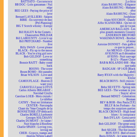
BATTIATO - Cuccurucucu
La chica
BB DOC - Lolo ganzaman / Nul
Alain BASHUNG - Élégance
edge
Alain BASHUNG - Madame
BEE GEES - Paying the price of
rêve
love
Alain BASHUNG - Osez
Bernard LAVILLIERS - Saïgon
Joséphine
BIBIE - En souvenir de moi
Alain SOUCHON - Dandy
[Pré-Planning]
Alfio SCANDURRA - Qu'est-ce
BIG T Scotch whisky - Europe
qui ne va pas
1
AMERICAN BALLADS - Les
Bill HALEY & the Comets -
plus grands moments Country
Chaussettes PHILDAR
ANDERSON BRUFORD
Bill LABOUNTY - Livin'it up
WAKEMAN HOWE - Brother
Bill PRITCHARD - Number
of mine
five
Antoine DONNET - Fais gaffe à
Billy SWAN - Lover please
ce que tu penses...
BLACK - Fly up to the moon
Art MENGO - Côté cour
BLACK - You're a big girl now
AVIGNON au 8 décembre
Bob GELDOF - Love or
AVIONS - Nuit sauvage
something
B-52's - Planet Claire
Bonnie RAITT - Baby come
BAB & ROLANDO 808 - Mas
back
que nada
BOONS - The score
BADGAM - SP 1428 [Black
Boum BOMO - Hit-parades
Label]
Brian WILSON - Love and
Barry RYAN with the Majority -
mercy
Eloïse
CAMOUFLAGE - Heaven (I
BEACH BOYS - Still cruisin /
want you)
Kokomo
CARAVELLI pour LOTUS
Bebu SILVETTI - Spring rain
Carlos Alberto IRIGARAY -
BEE GEES - The woman in you
Navidad Criolla
/ Stayin' alive
Caroline LOEB - Mots croisés /
Bernard MINET - Génération
Le téléfon
Bioman
CATHY - Tout est littérature
BEV & BOB - Hey Paula [T.P.]
CENTER - Navsiegda
BILLY & les Forbans - Au
Chant du 7ème Congrès de la
temps des surprises-parties
BONNETERIE (TP dédicacé)
BLACK CROWES - High head
Charles BORELLI présente
blues / A conspiracy
Georges SOLCHANY
Bob DYLAN - Gotta serve
Charles DUMONT - Je t'aime /
somebody
Nuit blanche à Honfleur
Bob GELDOF - The great song
Charlie SPAHN - Loving you,
of indifference
loving me
Bob SEGER - The fire inside
CHER - Gypsys, tramps and
BON JOVI - Bed of roses
thieves [White Label]
Boris DJIAN - Je t'aime encore