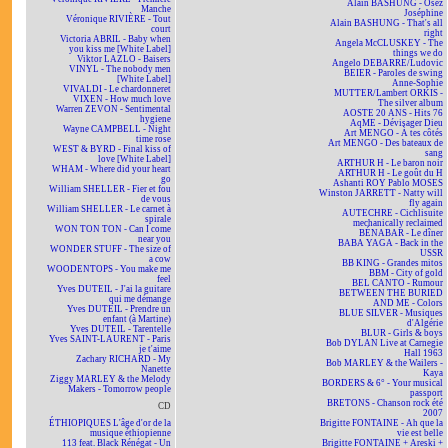
Alain BASHUNG - Osez
Manche
Joséphine
Véronique RIVIÈRE - Tout
Alain BASHUNG - That's all
court
right
Victoria ABRIL - Baby when
Angela McCLUSKEY - The
you kiss me [White Label]
things we do
Viktor LAZLO - Baisers
Angelo DEBARRE/Ludovic
VINYL - The nobody men
BEIER - Paroles de swing
[White Label]
Anne-Sophie
VIVALDI - Le chardonneret
MUTTER/Lambert ORKIS -
VIXEN - How much love
The silver album
Warren ZEVON - Sentimental
AOSTE 20 ANS - Hits 76
hygiene
AqME - Dévisager Dieu
Wayne CAMPBELL - Night
Art MENGO - À tes côtés
time rose
Art MENGO - Des bateaux de
WEST & BYRD - Final kiss of
sang
love [White Label]
ARTHUR H - Le baron noir
WHAM - Where did your heart
ARTHUR H - Le goût du H
go
Ashanti ROY Pablo MOSES
William SHELLER - Fier et fou
Winston JARRETT - Natty will
de vous
fly again
William SHELLER - Le carnet à
AUTECHRE - Cichlisuite
spirale
mechanically reclaimed
WON TON TON - Can I come
BÉNABAR - Le dîner
near you
BABA YAGA - Back in the
WONDER STUFF - The size of
USSR
a cow
BB KING - Grandes mitos
WOODENTOPS - You make me
BBM - City of gold
feel
BEL CANTO - Rumour
Yves DUTEIL - J'ai la guitare
BETWEEN THE BURIED
qui me démange
AND ME - Colors
Yves DUTEIL - Prendre un
BLUE SILVER - Musiques
enfant (à Martine)
d'Algérie
Yves DUTEIL - Tarentelle
BLUR - Girls & boys
Yves SAINT-LAURENT - Paris
Bob DYLAN Live at Carnegie
je t'aime
Hall 1963
Zachary RICHARD - My
Bob MARLEY & the Wailers -
Nanette
Kaya
Ziggy MARLEY & the Melody
BORDERS & 6° - Your musical
Makers - Tomorrow people
passport
BRETONS - Chanson rock été
CD
2007
ÉTHIOPIQUES L'âge d'or de la
Brigitte FONTAINE - Ah que la
musique éthiopienne
vie est belle
113 feat. Black Rénégat - Un
Brigitte FONTAINE + Areski +