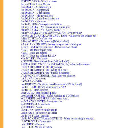
JEREMY DAYS - Give it a name
Jerry REED - Amos Moses
Joan BAEZ - Asimbonanga
Joe DASSIN - Kanterbräu
Joe DASSIN - L'été indien
Joe DASSIN - Me que me que
Joe DASSIN - Quand on a seize ans
Joe DASSIN - Vive moi
Joe JACKSON - Stranger than fiction
Johnny HALLYDAY - Dans un an ou un jour
Johnny HALLYDAY - Que je t'aime
Johnny HALLYDAY & Sylvie VARTAN - Bye bye baby
Joye du vin à CHÂTEAUNEUF DU PAPE - Chansons des échansons
Julien CLERC - Ce n'est rien
Juliette GRÉCO - Ta jalousie [White Label]
KARAJAN - BRAHMS, danses hongroises + catalogue
Kenny BALL & his jazz band - Hawaiian war chant
KENT - On fait c'qu'on peut
KENT - Tous les mômes
KENT - Tous les mômes REMIX
Kim WILDE - You came
KIRSTEN - Over the rainbow [White Label]
KRÉMA HOLLYWOOD - J.STRAUSS fils, Valse de l'empereur
L'AFFAIRE LOUIS TRIO - Il y a ceux
L'AFFAIRE LOUIS TRIO - Nous on a tout
L'AFFAIRE LOUIS TRIO - Succès de larmes
L'AFFRONT NATIONAL - Jean-Marie tu charries
LA LUNA - Les cactus
LAZARE - Infidèle
Lee DORSEY - Shortnin' bread [monoface White Label]
Lee ELDRED - How's your love life 1&2
Lee REED - Ram ram jam
Lena GOLD - Radio [Blue Label]
Leonard BERNSTEIN - Gaîté Parisienne d'Offenbach
les JARDINS de l'OPÉRA - Meilleurs vœux
les MAX VALENTIN - Les maux dits
les OBJETS - L'hiver est là
les OBJETS - Sarah
LEVEL 42 - Heaven in my hands
Liane FOLY - Il est mort le soleil
Linda DE SUZA - Amalia
Linda RONSTADT/Aaron NEVILLE - When something is wrong...
LLOYD COLE - Downtown
Los LOBOS - Donna
Lou REED - My red joystick