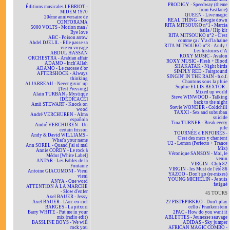
PRODIGY - Speedway (theme
Éditions musicales LEBRIOT -
from Fastlane)
MIDEM 1970
QUEEN - Live magic
20ème anniversaire de
REAL THING - Boogie down
CONFORAMA
RITA MITSOUKO n°1 - Marcia
5000 VOLTS - Motion man /
baila / Hip kit
Bye love
RITA MITSOUKO n°2 - C'est
ABC - Poison arrow
comme ça / Y'a d'la haine
Abdel DJELIL - Elle passe sa
RITA MITSOUKO n°3 - Andy /
vie en voyage
Les histoires d'A
ABDUL HASSAN
ROXY MUSIC - Avalon
ORCHESTRA - Arabian affair
ROXY MUSIC - Flesh + Blood
ADAMO - Inch'Allah
SHAKATAK - Night birds
ADAMO - Le carosse d'or
SIMPLY RED - Fairground
AFTERSHOCK - Always
SINGIN' IN THE RAIN - b.o.f.
thinking
Chantons sous la pluie
Al JARREAU - Never givin' up
Sophie ELLIS-BEXTOR -
[Test Pressing]
Mixed up world
Alain TURBAN - Mystique
Steve WINWOOD - Talking
[DÉDICACÉ]
back to the night
Amii STEWART - Knock on
Stevie WONDER - Coldchill
wood
TAXXI - Sex and suburban
André VERCHUREN - Alma
suicide
española
Tina TURNER - Break every
André VERCHUREN - Un
rule
certain frisson
TOURNÉE d'ENFOIRÉS -
Andy & David WILLIAMS -
C'est des mecs y chantent
What's your name
U2 - Lemon (Perfecto + Trance
Ann SOREL - Quand j'ai si mal
Mix)
Annie CORDY - Le rock à
Véronique SANSON - Moi, le
Médor [White Label]
venin
ANTAR - Les Fables de la
VIRGIN - Club 82
Fontaine
VIRGIN - les Must de l'été 86
Antoine GIACOMONI - Vieni
YAZOO - Don't go (re-mixes)
vieni
YOUNG MICHELIN - Je suis
ANYA - One word
fatigué
ATTENTION À LA MARCHE
- Slow d'enfer
45 TOURS
Axel BAUER - Jessy
Axel BAUER - L'arc-en-ciel
22 PISTEPIRKKO - Don't play
BARGES - La pitxuri
cello / Frankenstein
Barry WHITE - Put me in your
2PAC - How do you want it
mix (radio edit)
ABLETTES - Jeunesse sauvage
BASSLINE BOYS - We will
ADIDAS - Sky jumper
rock you
AFRICAN MAGIC COMBO -