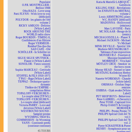
Populaire
Katia & Marielle LABEQUE -
O.P.R. MONTPELLIER -
Gershwin
Berlioz 1988
KILLING JOKE - Revelations
Ofra HAZA - Love song
les ENFANTS du MISTRAL
Patti FLYNN - With love to you
volume 2
[dédicacé]
Louis ARMSTRONG plays
POLYDOR - les géants de l'été
W.C. HANDY [dédicacé]
volume 2
MADONNA - Hollywood
RICKY AMIGOS - Delirios
(remixes)
[White Label]
Marc LAVOINE - Paris
ROCK AROUND THE
MC SOLAAR - Bouge de là
WORLD radio show
(remix)
Roger BOURDIN - TIMING 8,
MECHAGODZILLA - Planet X
Confidences d'un flûtiste
Michael JACKSON - Michael
Roger VERMEER -
Vs Michael
Rumba/Cha-cha-cha
MINK DEVILLE - Sportin' life
SAD CAFÉ - Olé
Modeste MOUSSORGSKY -
SCHÖLLER - In Schöller ist
Tableaux d'une exposition
Musik
MONSIEUR Z - Fourrure et
SIGUE SIGUE SPUTNICK -
Musique [numéroté]
Flaunt it [White Label]
MORRISSEY - Viva hate
SONOLOR - Vœux sonores
MÖTLEY CRÜE - Smokin' in
1975
the boys room
Sophie MARCEAU - Certitude
Murray HEAD - Sooner or later
[White Label]
MUSTANG Kollektion Herbst
STOFFEL & FILS 1950-1975
Winter 83
T'PAU - Rage [White Label]
Nanette WORKMAN - Chaude
TEPPAZ - Technique spatio-
[white label]
dynamic
ORISHAS - Orishas llego
Théâtre de l'EMPIRE -
remixes
compilation Rétro
OSIBISA - Ojah awake [White
TOPALOFF-VERCHUREN -
Label]
Le couple idéal [TP/WL]
PET SHOP BOYS - Behaviour
TOPALOFF~VERCHUREN -
Peter GABRIEL - 4 (Security)
Le couple idéal [dédicacé]
Peter TOSH - Captured live
Victoria PARRY - Love and
Philip OAKEY & Giorgio
devotion [White Label]
MORODER
WESTBOUND SOUND -
PHILIPS - Promo Promo 74
Sampler promo
PHILIPS Spécial Club été 76
WYOMING TRAVEL
vol.1
COMMISSION - In Wyoming
PHILIPS Spécial Club été 78
YANN - Continent perdu
vol. 2
(continue continue)
Pierre SCHAEFFER & Pierre
HENRY - Symphonie pour un
45 TOURS
homme seul