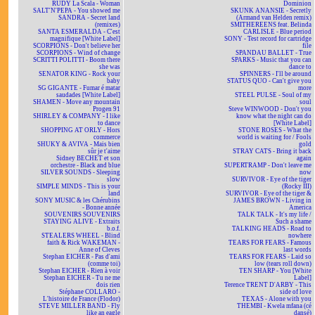
RUDY La Scala - Woman
Dominion
SALT'N'PEPA - You showed me
SKUNK ANANSIE - Secretly
SANDRA - Secret land
(Armand van Helden remix)
(remixes)
SMITHEREENS feat. Belinda
SANTA ESMERALDA - C'est
CARLISLE - Blue period
magnifique [White Label]
SONY - Test record for cartridge
SCORPIONS - Don't believe her
file
SCORPIONS - Wind of change
SPANDAU BALLET - True
SCRITTI POLITTI - Boom there
SPARKS - Music that you can
she was
dance to
SENATOR KING - Rock your
SPINNERS - I'll be around
baby
STATUS QUO - Can't give you
SG GIGANTE - Fumar é matar
more
saudades [White Label]
STEEL PULSE - Soul of my
SHAMEN - Move any mountain
soul
Progen 91
Steve WINWOOD - Don't you
SHIRLEY & COMPANY - I like
know what the night can do
to dance
[White Label]
SHOPPING AT ORLY - Hors
STONE ROSES - What the
commerce
world is waiting for / Fools
SHUKY & AVIVA - Mais bien
gold
sûr je t'aime
STRAY CATS - Bring it back
Sidney BECHET et son
again
orchestre - Black and blue
SUPERTRAMP - Don't leave me
SILVER SOUNDS - Sleeping
now
slow
SURVIVOR - Eye of the tiger
SIMPLE MINDS - This is your
(Rocky III)
land
SURVIVOR - Eye of the tiger &
SONY MUSIC & les Chérubins
JAMES BROWN - Living in
- Bonne année
America
SOUVENIRS SOUVENIRS
TALK TALK - It's my life /
STAYING ALIVE - Extraits
Such a shame
b.o.f.
TALKING HEADS - Road to
STEALERS WHEEL - Blind
nowhere
faith & Rick WAKEMAN -
TEARS FOR FEARS - Famous
Anne of Cleves
last words
Stephan EICHER - Pas d'ami
TEARS FOR FEARS - Laid so
(comme toi)
low (tears roll down)
Stephan EICHER - Rien à voir
TEN SHARP - You [White
Stephan EICHER - Tu ne me
Label]
dois rien
Terence TRENT D'ARBY - This
Stéphane COLLARO -
side of love
L'histoire de France (Flodor)
TEXAS - Alone with you
STEVE MILLER BAND - Fly
THEMBI - Kwela mfana (cé
like an eagle
dansé)