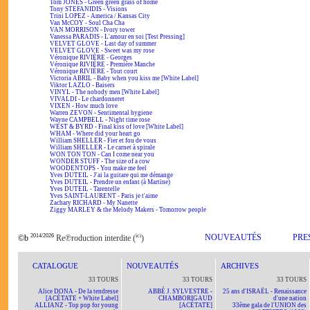
Tom JONES - Green green grass of home
Tony STEFANIDIS - Visions
Trini LOPEZ - America / Kansas City
Van McCOY - Soul Cha Cha
VAN MORRISON - Ivory tower
Vanessa PARADIS - L'amour en soi [Test Pressing]
VELVET GLOVE - Last day of summer
VELVET GLOVE - Sweet was my rose
Véronique RIVIÈRE - Georges
Véronique RIVIÈRE - Première Manche
Véronique RIVIÈRE - Tout court
Victoria ABRIL - Baby when you kiss me [White Label]
Viktor LAZLO - Baisers
VINYL - The nobody men [White Label]
VIVALDI - Le chardonneret
VIXEN - How much love
Warren ZEVON - Sentimental hygiene
Wayne CAMPBELL - Night time rose
WEST & BYRD - Final kiss of love [White Label]
WHAM - Where did your heart go
William SHELLER - Fier et fou de vous
William SHELLER - Le carnet à spirale
WON TON TON - Can I come near you
WONDER STUFF - The size of a cow
WOODENTOPS - You make me feel
Yves DUTEIL - J'ai la guitare qui me démange
Yves DUTEIL - Prendre un enfant (à Martine)
Yves DUTEIL - Tarentelle
Yves SAINT-LAURENT - Paris je t'aime
Zachary RICHARD - My Nanette
Ziggy MARLEY & the Melody Makers - Tomorrow people
2014/2026
ici
NOUVEAUTÉS
PRE
©b
Re℗roduction interdite (
)
CATALOGUE
NOUVEAUTÉS
ARCHIVES
33 TOURS
33 TOURS
33 TOURS
Alice DONA - De la tendresse
ABBÉ J. SYLVESTRE -
25 ans d'ISRAËL - Renaissance
[ACÉTATE + White Label]
CHAMBORIGAUD
d'une nation
ALLIANZ - Top pop for young
[ACÉTATE]
33ème gala de l'UNION des