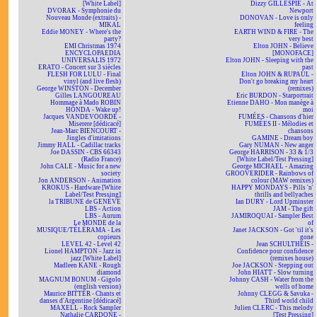
[White Label]
Dizzy GILLESPIE - At
DVORAK - Symphonie du
Newport
Nouveau Monde (extraits) -
DONOVAN - Love is only
MIKAL
feeling
Eddie MONEY - Where's the
EARTH WIND & FIRE - The
party?
very best
EMI Christmas 1974
Elton JOHN - Believe
ENCYCLOPAEDIA
[MONOFACE]
UNIVERSALIS 1972
Elton JOHN - Sleeping with the
ERATO - Concert sur 3 siècles
past
FLESH FOR LULU - Final
Elton JOHN & RUPAUL -
vinyl (and live flesh)
Don't go breaking my heart
George WINSTON - December
(remixes)
Gilles LANGOUREAU
Eric BURDON - Starportrait
Hommage à Mado ROBIN
Etienne DAHO - Mon manège à
HONDA - Wake up!
moi
Jacques VANDEVOORDE -
FUMÉES - Chansons d'hier
Miserere [dédicacé]
FUMÉES II - Mélodies et
Jean-Marc BIENCOURT -
chansons
Jingles d'imitations
GAMINE - Dream boy
Jimmy HALL - Cadillac tracks
Gary NUMAN - New anger
Joe DASSIN - CBS 66343
George HARRISON - 33 & 1/3
(Radio France)
[White Label/Test Pressing]
John CALE - Music for a new
George MICHAEL - Amazing
society
GROOVERIDER - Rainbows of
Jon ANDERSON - Animation
colour (MAW remixes)
KROKUS - Hardware [White
HAPPY MONDAYS - Pills 'n'
Label/Test Pressing]
thrills and bellyaches
la TRIBUNE de GENÈVE
Ian DURY - Lord Upminster
LBS - Action
JAM - The gift
LBS - Aurum
JAMIROQUAI - Sampler Best
Le MONDE de la
of
MUSIQUE/TÉLÉRAMA - Les
Janet JACKSON - Got 'til it's
copieurs
gone
LEVEL 42 - Level 42
Jean SCHULTHEIS -
Lionel HAMPTON - Jazz in
Confidence pour confidence
jazz [White Label]
(remixes house)
Madleen KANE - Rough
Joe JACKSON - Stepping out
diamond
John HIATT - Slow turning
MAGNUM BONUM - Gigolo
Johnny CASH - Water from the
(english version)
wells of home
Maurice BITTER - Chants et
Johnny CLEGG & Savuka -
danses d'Argentine [dédicacé]
Third world child
MAXELL - Rock Sampler
Julien CLERC - This melody
Nathalie CARDONE -
[Test Pressing]