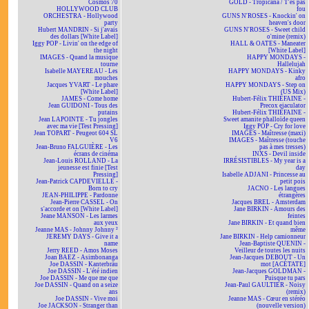
Cosmos 70
GOLD - Tropicana / T'es pas
HOLLYWOOD CLUB
fou
ORCHESTRA - Hollywood
GUNS N'ROSES - Knockin' on
party
heaven's door
Hubert MANDRIN - Si j'avais
GUNS N'ROSES - Sweet child
des dollars [White Label]
o'mine (remix)
Iggy POP - Livin' on the edge of
HALL & OATES - Maneater
the night
[White Label]
IMAGES - Quand la musique
HAPPY MONDAYS -
tourne
Hallelujah
Isabelle MAYEREAU - Les
HAPPY MONDAYS - Kinky
mouches
afro
Jacques YVART - Le phare
HAPPY MONDAYS - Step on
[White Label]
(US Mix)
JAMES - Come home
Hubert-Félix THIÉFAINE -
Jean GUIDONI - Tous des
Precox ejaculator
putains
Hubert-Félix THIÉFAINE -
Jean LAPOINTE - Tu jongles
Sweet amanite phalloïde queen
avec ma vie [Test Pressing]
Iggy POP - Cry for love
Jean TOPART - Peugeot 604 SL
IMAGES - Maîtresse (maxi)
V6
IMAGES - Maîtresse (touche
Jean-Bruno FALGUIÈRE - Les
pas à mes tresses)
écrans de cinéma
INXS - Devil inside
Jean-Louis ROLLAND - La
IRRÉSISTIBLES - My year is a
jeunesse est finie [Test
day
Pressing]
Isabelle ADJANI - Princesse au
Jean-Patrick CAPDEVIELLE -
petit pois
Born to cry
JACNO - Les langues
JEAN-PHILIPPE - Pardonne
étrangères
Jean-Pierre CASSEL - On
Jacques BREL - Amsterdam
s'accorde et on [White Label]
Jane BIRKIN - Amours des
Jeane MANSON - Les larmes
feintes
aux yeux
Jane BIRKIN - Et quand bien
Jeanne MAS - Johnny Johnny ²
même
JEREMY DAYS - Give it a
Jane BIRKIN - Help camionneur
name
Jean-Baptiste QUENIN -
Jerry REED - Amos Moses
Veilleur de toutes les nuits
Joan BAEZ - Asimbonanga
Jean-Jacques DEBOUT - Un
Joe DASSIN - Kanterbräu
mot [ACÉTATE]
Joe DASSIN - L'été indien
Jean-Jacques GOLDMAN -
Joe DASSIN - Me que me que
Puisque tu pars
Joe DASSIN - Quand on a seize
Jean-Paul GAULTIER - Noisy
ans
(remix)
Joe DASSIN - Vive moi
Jeanne MAS - Cœur en stéréo
Joe JACKSON - Stranger than
(nouvelle version)