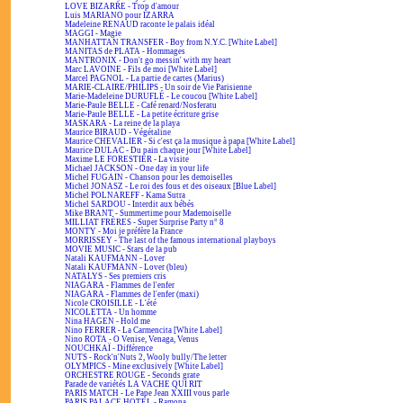
LOVE BIZARRE - Trop d'amour
Luis MARIANO pour IZARRA
Madeleine RENAUD raconte le palais idéal
MAGGI - Magie
MANHATTAN TRANSFER - Boy from N.Y.C. [White Label]
MANITAS de PLATA - Hommages
MANTRONIX - Don't go messin' with my heart
Marc LAVOINE - Fils de moi [White Label]
Marcel PAGNOL - La partie de cartes (Marius)
MARIE-CLAIRE/PHILIPS - Un soir de Vie Parisienne
Marie-Madeleine DURUFLÉ - Le coucou [White Label]
Marie-Paule BELLE - Café renard/Nosferatu
Marie-Paule BELLE - La petite écriture grise
MASKARA - La reine de la playa
Maurice BIRAUD - Végétaline
Maurice CHEVALIER - Si c'est ça la musique à papa [White Label]
Maurice DULAC - Du pain chaque jour [White Label]
Maxime LE FORESTIER - La visite
Michael JACKSON - One day in your life
Michel FUGAIN - Chanson pour les demoiselles
Michel JONASZ - Le roi des fous et des oiseaux [Blue Label]
Michel POLNAREFF - Kama Sutra
Michel SARDOU - Interdit aux bébés
Mike BRANT - Summertime pour Mademoiselle
MILLIAT FRÈRES - Super Surprise Party n° 8
MONTY - Moi je préfère la France
MORRISSEY - The last of the famous international playboys
MOVIE MUSIC - Stars de la pub
Natali KAUFMANN - Lover
Natali KAUFMANN - Lover (bleu)
NATALYS - Ses premiers cris
NIAGARA - Flammes de l'enfer
NIAGARA - Flammes de l'enfer (maxi)
Nicole CROISILLE - L'été
NICOLETTA - Un homme
Nina HAGEN - Hold me
Nino FERRER - La Carmencita [White Label]
Nino ROTA - O Venise, Venaga, Venus
NOUCHKAÏ - Différence
NUTS - Rock'n'Nuts 2, Wooly bully/The letter
OLYMPICS - Mine exclusively [White Label]
ORCHESTRE ROUGE - Seconds grate
Parade de variétés LA VACHE QUI RIT
PARIS MATCH - Le Pape Jean XXIII vous parle
PARIS PALACE HOTEL - Ramona