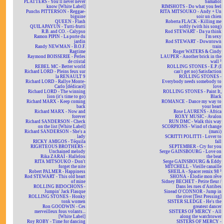
PLATTERS - You'll never never
bamahol
know [White Label]
RIMSHOTS - Do what you feel
Punchs PITTERSON - Reggae-
RITA MITSOUKO - Andy + Un
biguine
soir un chien
QUEEN - Flash
Roberta FLACK - Killing me
QUILAPAYUN - Tutti-frutti
softly (with his song)
R.B. and CO. - Calypso
Rod STEWART - Da ya think
Ramon PIPIN - La porte du
I'm sexy
jardin
Rod STEWART - Downtown
Randy NEWMAN - B.O.F.
train
Ragtime
Roger WATERS & Cindy
Raymond BOISSERIE - Perles
LAUPER - Another brick in the
de cristal
wall ²
REBEL MC - Better world
ROLLING STONES - E.P. (I
Richard LORD - Pleins feux sur
can't get no) Satisfaction
la RENAULT 9
ROLLING STONES -
Richard LORD - Rallye Monte-
Everybody needs somebody to
Carlo [dédicacé]
love
Richard LORD - The winning
ROLLING STONES - Paint It,
lion (it's time to go)
Black
Richard MARX - Keep coming
ROMANCE - Dance my way to
back
your heart
Richard MARX - Now and
Rose LAURENS - Africa
forever
ROXY MUSIC - Avalon
Richard SANDERSON - Check
RUN DMC - Walk this way
on the list [White Label]
SCORPIONS - Wind of change
Richard SANDERSON - She's a
(maxi)
lady
SCRITTI POLITTI - Lover to
RICKY AMIGOS - Téquila
fall
RIGHTEOUS BROTHERS -
SEPTEMBER - Cry for you
Unchained melody
Serge GAINSBOURG - Love on
Rika ZARAÏ - Hallelou
the beat
RITA MITSOUKO - Don't
Serge GAINSBOURG & Eddy
forget the nite
MITCHELL - Vieille canaille
Robert PALMER - Happiness
SHEILA - Spacer remix 98 ²
Rod STEWART - This old heart
SHONA - Elodie mon rêve
of mine
Sidney BECHET - Petite fleur /
ROLLING BIDOCHONS -
Dans les rues d'Antibes
Jumpin' Jack Flasque
Sinead O'CONNOR - Jump in
ROLLING STONES - Honky
the river [Test Pressing]
tonk women
SISTER SLEDGE - He's the
Ron GOODWIN - Ces
greatest dancer
merveilleux fous volants...
SISTERS OF MERCY - All
[White Label]
along the watchtower
Roy ROBY - Time for dancing
SISTERS OF MERCY -