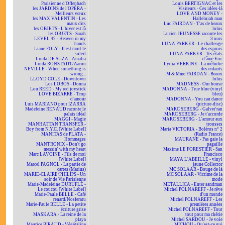
Parisienne d'Offenbach
Louis BERTIGNAC et les
les JARDINS de l'OPÉRA -
Visiteurs - Ces idées-là
Meilleurs vœux
LOVE AND MONEY -
les MAX VALENTIN - Les
Halleluiah man
maux dits
Luc FAIRDAN - T'as de beaux
les OBJETS - L'hiver est là
lolos
les OBJETS - Sarah
Lucien JEUNESSE raconte les
LEVEL 42 - Heaven in my
3 ours
hands
LUNA PARKER - Le challenge
Liane FOLY - Il est mort le
des espoirs
soleil
LUNA PARKER - Tes états
Linda DE SUZA - Amalia
d'âme Eric
Linda RONSTADT/Aaron
Lydia VERKINE - La mélodie
NEVILLE - When something is
des enfants
wrong...
M & Mme FAIRDAN - Beaux
LLOYD COLE - Downtown
lolos
Los LOBOS - Donna
MADNESS - Our house
Lou REED - My red joystick
MADONNA - True blue (vinyl
LOVE BIZARRE - Trop
bleu)
d'amour
MADONNA - You can dance
Luis MARIANO pour IZARRA
(picture-disc)
Madeleine RENAUD raconte le
MARC SEBERG - Galver'ran
palais idéal
MARC SEBERG - Je t'accorde
MAGGI - Magie
MARC SEBERG - L'amour aux
MANHATTAN TRANSFER -
trousses
Boy from N.Y.C. [White Label]
Maria VICTORIA - Boléros n° 2
MANITAS de PLATA -
(Radio France)
Hommages
MAURANE - Pas gaie la
MANTRONIX - Don't go
pagaille
messin' with my heart
Maxime LE FORESTIER - San
Marc LAVOINE - Fils de moi
Francisco
[White Label]
MAYA L'ABEILLE - vinyl
Marcel PAGNOL - La partie de
jaune Collector
cartes (Marius)
MC SOLAAR - Bouge de là
MARIE-CLAIRE/PHILIPS - Un
MC SOLAAR - Victime de la
soir de Vie Parisienne
mode
Marie-Madeleine DURUFLÉ -
METALLICA - Enter sandman
Le coucou [White Label]
Michel POLNAREFF - Je rêve
Marie-Paule BELLE - Café
d'un monde
renard/Nosferatu
Michel POLNAREFF - Les
Marie-Paule BELLE - La petite
premières années
écriture grise
Michel POLNAREFF - Tout
MASKARA - La reine de la
tout pour ma chérie
playa
Michel SARDOU - Je vole
Maurice BIRAUD - Végétaline
MICHOU - Qu'est-ce qui