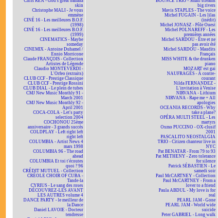
Chris REA - God's great banana
BOUNCE TRIO - Small streams
skin
big rivers
Christophe MALI - Je vous
Mavis STAPLES - The voice
emmène
Michel FUGAIN - Les lilas
CINÉ 16 - Les meilleures B.O.F.
(inédit)
(1998)
Michel JONASZ - Pôle Ouest
CINÉ 16 - Les meilleures B.O.F.
Michel POLNAREFF - Les
(1999)
premières années
CINEMATICS - Maybe
Michel SARDOU - Être et ne
someday
pas avoir été
CINEMIX - Antoine Duhamel /
Michel SARDOU - Maudits
Ennio Morricone
Français
Claude FRANÇOIS - Collection
MISS WHITE & the drunken
Artistes de Légende
piano
Claudio MONTEVERDI -
MOZART est gai
L'Orfeo (extraits)
NAUFRAGÉS - À contre-
CLUB CCF - Prestige Classique
courant
CLUB CCF - Prestige Rossini
Nilda FERNANDEZ -
CLUB DIAL - Le plein de tubes
L'invitation à Venise
CMJ New Music Monthly 91 -
NIRVANA - Lithium
March 2001
NIRVANA - Rape me + All
CMJ New Music Monthly 92 -
apologies
April 2001
OCEANIA RECORDS - Why
COCA-COLA - Let's party
take a plane?
selection 2004
OPÉRA MULTI STEEL - Les
COCHONOU 25ème
martyrs
anniversaire - 3 grands succès
Oxmo PUCCINO - OX-clusif
COLDPLAY - Left right left
2001
right left
PASCALITO NEOSTALGIA
COLUMBIA - Artist News 4
TRIO - Citizen chanteur live in
mars 1998
NYC
COLUMBIA 96 - The road
Pat BENATAR - From 79 to 93
ahead
Pat METHENY - Zero tolerance
COLUMBIA Et toi t'écoutes
for silence
quoi ? 96
Patrick SÉBASTIEN - Le
CRÉDIT MUTUEL - Collection
samedi soir
CRÉOLE CHOIR OF CUBA -
Paul McCARTNEY - Collection
Tande-la
Paul McCARTNEY - From a
CYRIUS - Le sang des roses
lover to a friend
DÉCOUVREZ-LES AVANT
Paula ABDUL - My love is for
LES AUTRES volume 4
real
DANCE PARTY - le meilleur de
PEARL JAM - Gone
la Dance
PEARL JAM - World wide
Daniel LAVOIE - Docteur
suicide
tendresse
Peter GABRIEL - Long walk