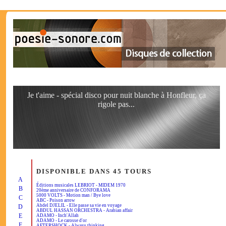
Je t'aime - spécial disco pour nuit blanche à Honfleur, ça
rigole pas...
DISPONIBLE DANS 45 TOURS
A
Éditions musicales LEBRIOT - MIDEM 1970
B
20ème anniversaire de CONFORAMA
5000 VOLTS - Motion man / Bye love
C
ABC - Poison arrow
Abdel DJELIL - Elle passe sa vie en voyage
D
ABDUL HASSAN ORCHESTRA - Arabian affair
E
ADAMO - Inch'Allah
ADAMO - Le carosse d'or
F
AFTERSHOCK - Always thinking