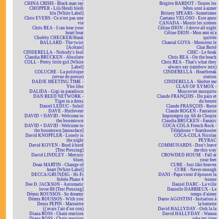
CHINA CRISIS - Black man ray
Brigitte BARDOT - Toutes les
CHOPPER - Lili/Heidi bleib
bêtes sont à aimer
blu [White Label]
Britney SPEARS - Sometimes
Chris EVERS - Ce n'est pas une
Caetano VELOSO - Este amor
vie
CANADA - Mourir les sirènes
Chris REA - I can hear your
Céline DION - I drove all night
heart beat
Céline DION - Mon ami m'a
Chubby CHECKER/Hank
quittée
BALLARD - The twist
Chantal GOYA - Monsieur le
[Acétate]
Chat Botté
CINDERELLA - Nobody's fool
CHIC - Le freak
Claudia BRÜCKEN - Absolute
Chris REA - On the beach
COLL - Pretty little girl [White
Chris REA - That's what they
Label]
always say (rainbow mix)
COLUCHE - La politique
CINDERELLA - Heartbreak
(revue de presse)
station
DADJE MEETING TIME -
CINDERELLA - Shelter me
Ybo libo
CLAN OF XYMOX -
DALIDA - Gigi in paradisco
Muscoviet mosquito
DAN REED NETWORK -
Claude FRANÇOIS - Du pain et
Tiger in a dress
du beurre
Daniel LEDUC - Soleil
Claude FRANÇOIS - Reste
DAVE - Hurlevent
Claude ROGEN - Fantaisie
DAVID + DAVID - Welcome to
Impromptu op. 66 de Chopin
the boomtown
Claudia BRÜCKEN - Fanatic
DAVID + DAVID - Welcome to
COCA-COLA French Rock -
the boomtown [monoface]
Téléphone + Starshooter
David KNOPFLER - Lonely is
COCA-COLA Nicolas
the night
PEYRAC
David KOVEN - Bord à bord
COMMUNARDS - Don't leave
[Test Pressing]
me this way
David LINDLEY - Mercury
CROWDED HOUSE - Fall at
blues
your feet
Dean MARTIN - Change of
CURE - Just like heaven
heart [White Label]
CURE - Never enough
DECCA/GRUNDIG - Hi-Fi
DANI - Papa vient d'épouser la
Stéréo Phase 4
bonne
Dee D. JACKSON - Automatic
Daniel DARC - La ville
lover 88 [Test Pressing]
Danielle DARRIEUX - Le
Démis ROUSSOS - So dreamy
temps d'aimer
Démis ROUSSOS - With you
Dante AGOSTINI - Initiation à
Denis PEPIN - Marinette
la batterie
(j'avais l'air d'un con)
David HALLYDAY - Ooh la la
Diana ROSS - Chain reaction
David HALLYDAY - Wanna
Diana ROSS - Chain reaction
take my time