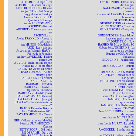
ALDEBERT - Carpe Diem
Fred BLONDIN - Elle allume
ALDEBERT - L'année du singe
des bougies
Alfred HITCHCOCK - 100ème
GALLIMARD - Poèmes en
Angie STONE feat. Snoop
chansons
Dogg - I wanna thank ya
Général ALCAZAR - Le rude et
Annette BANNEVILLE
le sensible
Quintet - Folksongs
GLOSTER - Kiss
Annie LENNOX - Why
GROUNDATION - A miracle
ARCHIVE - Get out
GUNS N'ROSES - Don't cry
ARCHIVE - The way you love
GUNS N'ROSES - Pretty tied
me
up
ARCHIVE:disc
GUNS N'ROSES - Since I don't
Aretha FRANKLIN - A rose is
have you (radio version)
still a rose
HADOUK TRIO - Now
Art MENGO - Magdeleine
HARIBO Pik Mix by Radio FG
ARTE - Les 4 saisons
Hubert-Félix THIÉFAINE - La
Association Valentin HAÜY -
tentation du bonheur
Fables de la Fontaine
Hugues de COURSON -
Audrey LAVERGNE - Facing
Sankanda
mirrors 2.0
INDOCHINE - Punishment
AUVIDIS - Religions du monde
park
Axelle RED - Je me fâche
Isabelle BOULAY - Tout un
BABEL - La vie est un cirque
jour
BABYLON ZOO - All the
Isabelle BOULAY & Johnny
money's gone
HALLYDAY - Tout au bout de
BALLANTINE'S Le rituel
nos peines
BANGER SISTERS
ISULATINE - Les plus beaux
BAOBAB - 3 mix dub
chants Corses
BARCLAY - ISLAND -
JAD WIO - Victor
Opération Libération
James CHANCE & Terminal
BARCLAY - ISLAND [bleu]
City - The fix is in
BARCLAY - ISLAND [crème]
James TAYLOR - Hourglass
BARCLAY - ISLAND [orange]
JAMIROQUAI - Black
BARCLAY - Tous les talents du
capricorn day
monde 2
JAMIROQUAI - High times,
BATOFAR cherche Tokyo -
singles 1992-2006
Paris 7-16 décembre 2001
Jean ROCHEFORT - Histoires
BAYARD MUSIQUE - Chants
de voyages
sacrés
Jean-Jacques MILTEAU - JJ
BBM - Where in the world (edit)
Milteau
Béatrice URIA-MONZON -
Jean-Louis MURAT - Le cri du
Carmen
papillon
BETTY BOOP - 1001 nuits
Joe COCKER - Let the healing
Bill DERAIME - Qui a bu
begin
Billy BRAGG - Mr love &
Joe COCKER - When a woman