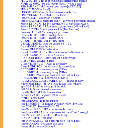
FÉLIX POTIN - Édition spéciale inauguration super-marché
FAMILLE FOUX - Un très joyeux Noël... [White Label]
Félix FAIRANO - Moi je n'suis pas pressé [ACÉTATE]
FFF - AC² N [White Label]
FIDO STEAKY - Les plus belles musiques de films
FINE YOUNG CANNIBALS - The flame
France GALL - La chanson d'Azima
Francis CABREL & Mercedes SOSA - Yo vengo a ofrecer mi corazon
Francis LEANDRI - EP Ton absence, ton silence [White Label]
Francis LEANDRI - SP Ton absence, ton silence [White Label]
Franck DIDIER - Pour la première fois [Test Pressing]
François FELDMAN - Le serpent qui danse
Frédéric BERTHELOT - Privilège [maxi]
Frédéric BERTHELOT - Privilège [SP]
G-I JOE - (I'm sorry) Don't worry tonite
GÉNÉRATION 60 - Hits des années 60 (1 & 2)
Gary MOORE - After the war
Georges BRASSENS - Le fantôme
Gérard BLANCHARD - Elle voulait revoir sa Normandie
Gérard BLANCHARD - Rock Amadour
GIANTS OF ROCK - Little Richard & Carl Perkins
GIBSON BROTHERS - Sheela
Gilles VIGNEAULT - I went to the market
Glenn MEDEIROS - Lonely won't leave me alone
GOD'S GIFT - Love to see you cry (1304)
GOD'S GIFT - Love to see you cry (1314)
GOD'S GIFT - Would you do that for me [White Label]
GRUNDIG/DECCA - Concours Cosmos 70
HOLLYWOOD CLUB ORCHESTRA - Hollywood party
Hubert MANDRIN - Si j'avais des dollars [White Label]
Iggy POP - Livin' on the edge of the night
IMAGES - Quand la musique tourne
Isabelle MAYEREAU - Les mouches
Jacques YVART - Le phare [White Label]
JAMES - Come home
Jean GUIDONI - Tous des putains
Jean LAPOINTE - Tu jongles avec ma vie [Test Pressing]
Jean TOPART - Peugeot 604 SL V6
Jean-Bruno FALGUIÈRE - Les écrans de cinéma
Jean-Louis ROLLAND - La jeunesse est finie [Test Pressing]
Jean-Patrick CAPDEVIELLE - Born to cry
JEAN-PHILIPPE - Pardonne
Jean-Pierre CASSEL - On s'accorde et on [White Label]
Jeane MANSON - Les larmes aux yeux
Jeanne MAS - Johnny Johnny ²