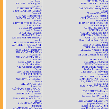
jour de paix
HIGELIN - D'ailleurs
1900-1949 - Les plus grands
BUFFALO GRILL - Pour ton
classiques
anniversaire
22 PISTEPIRKKO - Birdy
CAP OCÉAN - La compilation
22 PISTEPIRKKO - Don't say
océane
I'm so evil
Chantons BRASSENS
2MS - Que la lumière brille
CHATS D'OC - Pompe 2
3rd WISH feat. BabyBash -
CHER - The music's no good
Obsesion
without you
65DAYSOFSTATIC - Don't go
CHRONICART/PEOPLESOUN
down to sorrow
- Chronic'Organic
7 QUESTIONS sampler
CORNU - CD bonus live
A & B - Suzanne
COUNTRY MUSIC
A FILETTA - Don Juan
ASSOCIATION Awards 1993
Abed AZRIÉ - Suerte
CRISTINA - Doll in the box
ABSENT FRIENDS 4 track CD
CRISTINA - Sleep it off
sampler
David HALLYDAY - Satellite
ABUS DANGEREUX face 39
(2004)
ACTIVISION - APOCALYPSE
David SYLVIAN & Robert
- This is the end
FRIPP - Jean the birdman
Adam GREEN - Minor love
DELABEL Actualités juillet
ADAMI/SACEM/MIDEM -
septembre 95
TALENTS 98
DELABEL Actualités mai août
ADAMI/SACEM/MIDEM -
94
TALENTS 99
DERNIÈRE BANDE
Aimee MANN - 31 today
Diego IMBERT & Michel
AÏOLI - Les vilains
PEREZ - Double entente
AIR - Californie/La femme
Diego IMBERT Quartet - À
d'argent
l'ombre du saule pleureur
AIR - Cherry blossom girl
DIRE STRAITS - Heavy fuel
AIRPLAY RECORDS
[numéroté]
printemps 94
DJ LBR - AUSTIN POWERS
AKHENATON - Soldats de
Dr. MARTENS/4AD - Shoe pie
fortune
Eddy MITCHELL - Soixante
AKHENATON - Une
soixante-deux
impression
FATALS PICARDS - Droit de
ALÉVÊQUE et son GROUPO -
véto
Y'a c'qu'on dit...
FOO FIGHTERS - Resolve
Alain HIVER - La chanson
FRANCE CARTIGNY
d'Antraigues
Françoise HARDY - Modes
Alain MANARANCHE - Dans
d'emploi
le vent
Frank SINATRA & BONO - I've
Alain MANARANCHE -
got you under my skin
Sentiment
FRANZ FERDINAND - You
ALAMBIC - Dichaïtz (respire)
could have it so much better