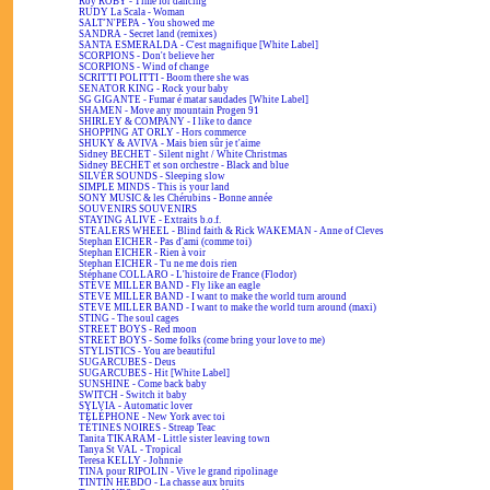
Roy ROBY - Time for dancing
RUDY La Scala - Woman
SALT'N'PEPA - You showed me
SANDRA - Secret land (remixes)
SANTA ESMERALDA - C'est magnifique [White Label]
SCORPIONS - Don't believe her
SCORPIONS - Wind of change
SCRITTI POLITTI - Boom there she was
SENATOR KING - Rock your baby
SG GIGANTE - Fumar é matar saudades [White Label]
SHAMEN - Move any mountain Progen 91
SHIRLEY & COMPANY - I like to dance
SHOPPING AT ORLY - Hors commerce
SHUKY & AVIVA - Mais bien sûr je t'aime
Sidney BECHET - Silent night / White Christmas
Sidney BECHET et son orchestre - Black and blue
SILVER SOUNDS - Sleeping slow
SIMPLE MINDS - This is your land
SONY MUSIC & les Chérubins - Bonne année
SOUVENIRS SOUVENIRS
STAYING ALIVE - Extraits b.o.f.
STEALERS WHEEL - Blind faith & Rick WAKEMAN - Anne of Cleves
Stephan EICHER - Pas d'ami (comme toi)
Stephan EICHER - Rien à voir
Stephan EICHER - Tu ne me dois rien
Stéphane COLLARO - L'histoire de France (Flodor)
STEVE MILLER BAND - Fly like an eagle
STEVE MILLER BAND - I want to make the world turn around
STEVE MILLER BAND - I want to make the world turn around (maxi)
STING - The soul cages
STREET BOYS - Red moon
STREET BOYS - Some folks (come bring your love to me)
STYLISTICS - You are beautiful
SUGARCUBES - Deus
SUGARCUBES - Hit [White Label]
SUNSHINE - Come back baby
SWITCH - Switch it baby
SYLVIA - Automatic lover
TÉLÉPHONE - New York avec toi
TÉTINES NOIRES - Streap Teac
Tanita TIKARAM - Little sister leaving town
Tanya St VAL - Tropical
Teresa KELLY - Johnnie
TINA pour RIPOLIN - Vive le grand ripolinage
TINTIN HEBDO - La chasse aux bruits