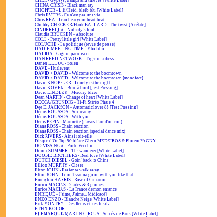
CHER - Gypsys, tramps and thieves [White Label]
CHINA CRISIS - Black man ray
CHOPPER - Lili/Heidi bleib blu [White Label]
Chris EVERS - Ce n'est pas une vie
Chris REA - I can hear your heart beat
Chubby CHECKER/Hank BALLARD - The twist [Acétate]
CINDERELLA - Nobody's fool
Claudia BRÜCKEN - Absolute
COLL - Pretty little girl [White Label]
COLUCHE - La politique (revue de presse)
DADJE MEETING TIME - Ybo libo
DALIDA - Gigi in paradisco
DAN REED NETWORK - Tiger in a dress
Daniel LEDUC - Soleil
DAVE - Hurlevent
DAVID + DAVID - Welcome to the boomtown
DAVID + DAVID - Welcome to the boomtown [monoface]
David KNOPFLER - Lonely is the night
David KOVEN - Bord à bord [Test Pressing]
David LINDLEY - Mercury blues
Dean MARTIN - Change of heart [White Label]
DECCA/GRUNDIG - Hi-Fi Stéréo Phase 4
Dee D. JACKSON - Automatic lover 88 [Test Pressing]
Démis ROUSSOS - So dreamy
Démis ROUSSOS - With you
Denis PEPIN - Marinette (j'avais l'air d'un con)
Diana ROSS - Chain reaction
Diana ROSS - Chain reaction (special dance mix)
Dick RIVERS - Ainsi soit-elle
Disque d'Or Top 50 biface Glenn MEDEIROS & Florent PAGNY
DO VISSINGA - Porto Vecchio
Donna SUMMER - The wanderer [White Label]
DOOBIE BROTHERS - Real love [White Label]
DUTCH DIESEL - Goin' back to China
Elliott MURPHY - Closer
Elton JOHN - Easier to walk away
Elton JOHN - I don't wanna go on with you like that
Emmylou HARRIS - Rose of Cimarron
Enrico MACIAS - 2 ailes & 3 plumes
Enrico MACIAS - La France de mon enfance
ENRIQUÉ - J'aime, J'aime... [dédicacé]
ENZO ENZO - Blanche Neige [White Label]
Erik MONTRY - Des fleurs et des fusils
ETHNIKOLOR
F.LEMARQUE/MARTIN CIRCUS - Succès de Paris [White Label]