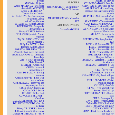
people
ARTISTES (1963)
45 TOURS
AMC feiert 20 jahre
4TH & BROADWAY Sampler
André MALRAUX - Discours
ABBA - Lay all your love on me
Sidney BECHET - Silent night /
de mai 68 [ACÉTATE]
AIR FRANCE - Escale-Party,
White Christmas
André VERCHUREN -
vacances dansantes autour du
Tangos/Pasos-Dobles
monde
CD
Art BLAKEY - Jazz Messengers
AIR INTER - Notre monde c'est
MERCEDES BENZ - Mercedes
70 [White Label]
la France
190
AZ - Compilations
Al MARTINO - Torero (maxi)
85150/85151 [White Labels]
ALAN PARSONS PROJECT -
AUTRES SUPPORTS
BEETHOVEN - Disque de
The turn of a friendly card
démonstration
ALPHA BLONDY & the Solar
Divine MADNESS
Benny CARTER & Oscar
System - Révolution
PETERSON Quartet - Alone
BARCLAY - Le son de la
together
rumeur
Big Bill BROONZY - Last
BEETHOVEN - Symphonies 1
session volume 1
& 2
Billy Joe ROYAL - Test
BIZZL - 12 Sommer Hits 82
Pressing [White Label]
BIZZL - Sommer Hits 83
BOBBY & THE MIDNITES -
BIZZL - Sommer Hits 84
Where the beat meets the street
BIZZL - Tropical Hits 87
BRASIL EXPORT 73 - Brussels
BMG ARIOLA Belgium -
Trade Fair
Bonjour la France
CBS - 4 slows enchaînés
Brian ENO - Ambient 1 - Music
CBS - Slows 87
for airports
CHARLIE - Charlie (5)
Brian ENO - Ambient 4 - On
CHER - Love and
Land
understanding
CBS - Été 73 vol.1
Chris DE BURGH - Flying
Céline DION - I'm alive
colours
Céline DION - My heart will go
Christine McVIE - Love will
on
show us how
CHILL FAC-TORR - Twist
Cliff RICHARD - Now you see
(round'n'round)
me, now you don't
CHURCH - Starfish
COCA-COLA Chansons
CLASH - The Magnificent
COCA-COLA Disco
Seven / The Call Up
COLD CHISEL - East
CULTURE DANCE 7 - House
CONCRETE BLONDE -
Mix
Caroline
CURE - Pornography
DÉCLARATION (fiscale) 1964
DAVE - Dave [White Label]
DELHAY/LECOUDE - Succès
Debbie HARRY - Rockbird
de Paris
DEVO - Q: Are we not men?
Dizzy GILLESPIE - Sonny
DEXYS MIDNIGHT
Rollins / Sonny Stitt sessions
RUNNERS & Kevin Rowland -
Django REINHARDT n°73610
Too-Rye-Ay