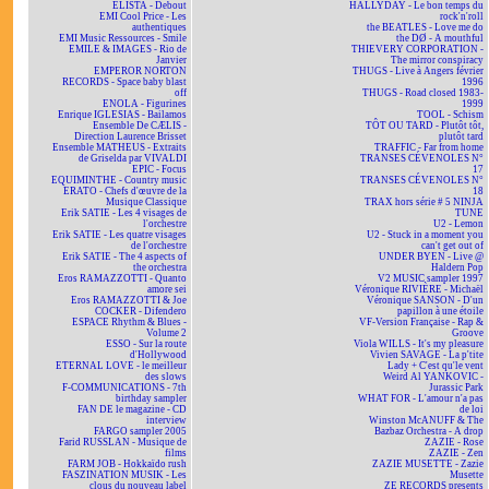
ELISTA - Debout
HALLYDAY - Le bon temps du
EMI Cool Price - Les
rock'n'roll
authentiques
the BEATLES - Love me do
EMI Music Ressources - Smile
the DØ - A mouthful
EMILE & IMAGES - Rio de
THIEVERY CORPORATION -
Janvier
The mirror conspiracy
EMPEROR NORTON
THUGS - Live à Angers février
RECORDS - Space baby blast
1996
off
THUGS - Road closed 1983-
ENOLA - Figurines
1999
Enrique IGLESIAS - Bailamos
TOOL - Schism
Ensemble De CÆLIS -
TÔT OU TARD - Plutôt tôt,
Direction Laurence Brisset
plutôt tard
Ensemble MATHEUS - Extraits
TRAFFIC - Far from home
de Griselda par VIVALDI
TRANSES CÉVENOLES N°
EPIC - Focus
17
EQUIMINTHE - Country music
TRANSES CÉVENOLES N°
ERATO - Chefs d'œuvre de la
18
Musique Classique
TRAX hors série # 5 NINJA
Erik SATIE - Les 4 visages de
TUNE
l'orchestre
U2 - Lemon
Erik SATIE - Les quatre visages
U2 - Stuck in a moment you
de l'orchestre
can't get out of
Erik SATIE - The 4 aspects of
UNDER BYEN - Live @
the orchestra
Haldern Pop
Eros RAMAZZOTTI - Quanto
V2 MUSIC sampler 1997
amore sei
Véronique RIVIÈRE - Michaël
Eros RAMAZZOTTI & Joe
Véronique SANSON - D'un
COCKER - Difendero
papillon à une étoile
ESPACE Rhythm & Blues -
VF-Version Française - Rap &
Volume 2
Groove
ESSO - Sur la route
Viola WILLS - It's my pleasure
d'Hollywood
Vivien SAVAGE - La p'tite
ETERNAL LOVE - le meilleur
Lady + C'est qu'le vent
des slows
Weird Al YANKOVIC -
F-COMMUNICATIONS - 7th
Jurassic Park
birthday sampler
WHAT FOR - L'amour n'a pas
FAN DE le magazine - CD
de loi
interview
Winston McANUFF & The
FARGO sampler 2005
Bazbaz Orchestra - A drop
Farid RUSSLAN - Musique de
ZAZIE - Rose
films
ZAZIE - Zen
FARM JOB - Hokkaïdo rush
ZAZIE MUSETTE - Zazie
FASZINATION MUSIK - Les
Musette
clous du nouveau label
ZE RECORDS presents