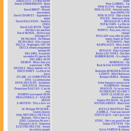
Daniel LEVI - Le cœur ouvert
home
Daniel ZIMMERMANN - Bone
Peter GABRIEL - Up
machine
PINK FLOYD - High hopes
David BRIOT - Phonik
PINK FLOYD - Selected tracks
mouvement
from SHINE ON
David CHARVET - Apprendre à
PINK FLOYD - Take it back
aimer
POLICE - Selections from
David HALLYDAY - Satellite
MESSAGE IN A BOX
(2005)
POP & CORN - La Fête de
David LEE ROTH - Night
toutes les Musiques
life/She's my machine
POPPYS - Non, non, rien n'a
David McNEIL - Hollywood
changé
(Olympia 97)
POULAIN vous offre les plus
DE PALMAS - De Palmas
beaux chants de Noël
DE PALMAS - Elle s'ennuie
PUTUMAYO - Mali
DECCA - Highlights 1997-98
RASPIGAOUS - Mois d'août
DECCA release programme
(sers le jaune)
autumn 89
RENAUD - Dans la jungle
DELABEL Actualités
Rickie LEE JONES - Dat dere
novembre 95 janvier 96
ROBBER BANK - It's a family
DELABEL été 99
affair
DEMON - Music that you
ROBINEAU - On
wanna hear + EPK
Rock & Folk WOODSTOCK
DETAILS - Music matters vol. 8
sampler
DISCO PARTY - La fièvre du
Rodolphe BURGER & Olivier
disco
CADIOT - Hôtel Robinson
DJ LBR - LE CORRUPTEUR
Romane SERDA - Romane
DNA - La serenissima
Serda
DOCK DES SUDS - Solidaires
Scène française version rock
DOLIVEUX - Doliveux
SCORPIONS - Woman
Dominique DALCAN - L'air de
SHAOLIN - Ici on en veut
rien
SO FRENCHY SO CHIC 2
DOMINO nouveautés 98/99
SONY CLASSICAL new
DRAGONBALL Z + SAILOR
directions 1999
MOON
Sophie ZELMANI - So good
E-MOTION - This is how we
SOUNDGARDEN - Black hole
are
sun
éd. Philippe PICQUIER -
SOUS LE MANTEAU feat.
Contes chinois
ZAMBLA - J'suis pas rassuré
Eddy MITCHELL/NEVILLE
STATUS QUO - Can't give you
Brothers - Tell it like it is
more
EDEL Collection 96 acte 1
STING - She's too good for me
Edouard LALO - Namouna
Sufjan STEVENS - The
ELECTRO DELUXE - Sound
avalanche
for eclectic people
Sylvie VARTAN & Johnny