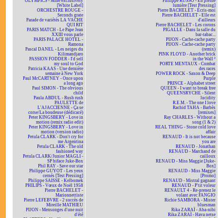
OLYMPICS - Mine exclusively
Philippe RUSSO - En pleine
[White Label]
lumière [Test Pressing]
ORCHESTRE ROUGE -
Pierre BACHELET - Écris-moi
Seconds grate
Pierre BACHELET - Elle est
Parade de variétés LA VACHE
d'ailleurs
QUI RIT
Pierre BACHELET - Les corons
PARIS MATCH - Le Pape Jean
PIGALLE - Dans la salle du
XXIII vous parle
bar-tabac...
PARIS PALACE HOTEL -
PIJON - Cache-cache party
Ramona
PIJON - Cache-cache party
Pascal DANEL - Les neiges du
(remix)
Kilimandjaro
PINK FLOYD - Another brick
PASSION FODDER - I'd sell
in the Wall ²
my soul to God
PORTE MENTAUX - Combat
Patricia KAAS - Une dernière
des races
semaine à New York
POWER ROCK - Saxon & Deep
Paul McCARTNEY - Once upon
Purple
a long ago
PRINCE - Alphabet street
Paul SIMON - The obvious
QUEEN - I want to break free
child
QUEENSRYCHE - Silent
Paula ABDUL - Rush rush
lucidity
PAULETTE de
R.E.M. - The one I love
L'AJACCIENNE - Ça se
Rachid TAHA - Barbès
corse/La boudeuse (dédicacé)
[remixes]
Peter KINGSBERY - Love in
Ray CHARLES - Without a
motion (remix radio edit)
song (1 & 2)
Peter KINGSBERY - Love in
REAL THING - Stone cold love
motion (version radio)
affair
Petula CLARK - Don't cry for
RENAUD - It is not because
me Argentina
you are
Petula CLARK - The old
RENAUD - Jonathan
fashioned way
RENAUD - Marchand de
Petula CLARK/Junior MAGLI -
cailloux
SP biface Juke-Box
RENAUD - Miss Maggie [Juke-
Phil RAY - Save our star
Box]
Philippe GUYOT - Les yeux
RENAUD - Miss Maggie
cernés [Test Pressing]
[Promo]
Philippe SAISSE - Kelbomek
RENAUD - Mistral gagnant
PHILIPS - Vœux de Noël 1958
RENAUD - P'tit voleur
Pierre BACHELET -
RENAULT 4 - Re-prenez le
Marionnettiste
volant avec FANGIO
Pierre LEFEBVRE - 2 succès de
Richie SAMBORA - Mister
Mireille MATHIEU
bluesman
PIJON - Mensonges d'une nuit
Rika ZARAÏ - Aba-nibi
d'été
Rika ZARAÏ - Hava netse