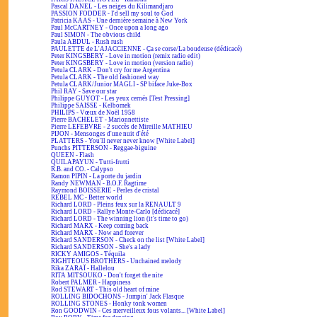
Pascal DANEL - Les neiges du Kilimandjaro
PASSION FODDER - I'd sell my soul to God
Patricia KAAS - Une dernière semaine à New York
Paul McCARTNEY - Once upon a long ago
Paul SIMON - The obvious child
Paula ABDUL - Rush rush
PAULETTE de L'AJACCIENNE - Ça se corse/La boudeuse (dédicacé)
Peter KINGSBERY - Love in motion (remix radio edit)
Peter KINGSBERY - Love in motion (version radio)
Petula CLARK - Don't cry for me Argentina
Petula CLARK - The old fashioned way
Petula CLARK/Junior MAGLI - SP biface Juke-Box
Phil RAY - Save our star
Philippe GUYOT - Les yeux cernés [Test Pressing]
Philippe SAISSE - Kelbomek
PHILIPS - Vœux de Noël 1958
Pierre BACHELET - Marionnettiste
Pierre LEFEBVRE - 2 succès de Mireille MATHIEU
PIJON - Mensonges d'une nuit d'été
PLATTERS - You'll never never know [White Label]
Punchs PITTERSON - Reggae-biguine
QUEEN - Flash
QUILAPAYUN - Tutti-frutti
R.B. and CO. - Calypso
Ramon PIPIN - La porte du jardin
Randy NEWMAN - B.O.F. Ragtime
Raymond BOISSERIE - Perles de cristal
REBEL MC - Better world
Richard LORD - Pleins feux sur la RENAULT 9
Richard LORD - Rallye Monte-Carlo [dédicacé]
Richard LORD - The winning lion (it's time to go)
Richard MARX - Keep coming back
Richard MARX - Now and forever
Richard SANDERSON - Check on the list [White Label]
Richard SANDERSON - She's a lady
RICKY AMIGOS - Téquila
RIGHTEOUS BROTHERS - Unchained melody
Rika ZARAÏ - Hallelou
RITA MITSOUKO - Don't forget the nite
Robert PALMER - Happiness
Rod STEWART - This old heart of mine
ROLLING BIDOCHONS - Jumpin' Jack Flasque
ROLLING STONES - Honky tonk women
Ron GOODWIN - Ces merveilleux fous volants... [White Label]