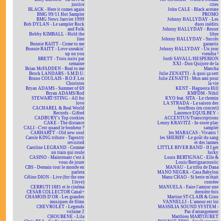
justice
cries
BLACK - Here it comes again
John CALE - Black acetate
BMG 99/11 Hot Sampler
PROMO
BMG News Janvier 1999
Johnny HALLYDAY - Les
Bob DYLAN - Le sampler Rock
duos inédits
and Folk
Johnny HALLYDAY - Rester
Bobby KIMBALL - Hold the
libre
line
Johnny HALLYDAY - Succès
Bonnie RAITT - Come to me
garantis
Bonnie RAITT - Love sneakin'
Johnny HALLYDAY - Un jour
up on you
viendra ²
BRETT - Trois nuits par
Jordi SAVALL/HESPERION
semaine
XXI - Don Quijote de la
Brian McFADDEN - Real to me
Mancha
Brock LANDARS - S.M.D.U.
Julie ZENATTI - À quoi ça sert
Bruno COULAIS - B.O.F. Les
Julie ZENATTI - Mon ami pour
Choristes
la vie
Bryan ADAMS - Summer of 69
KENT - Hagnesta Hill
Bryan ADAMS/Rod
KMFDM - Nihil
STEWART/STING - All for
KYO feat. SITA - Le chemin
love
LA STRADA - La saison des
CACHAREL & Real World
bouffons (en concert)
Records - Gifted
Laurence EQUILBEY -
CADBURY's Top cookies
ACCENTUS/Transcriptions
CAKE - The distance
Lenny KRAVITZ - In-store play
CALI - C'est quand le bonheur ?
sampler
CARHARTT - Old new soul
les MARACAS - Vivants !
Carole KING tribute - Tapestry
les SHERIFF - Le goût du sang
revisited
et des larmes
Caroline LEGRAND - Comme
LITTLE RIVER BAND - If I get
un train qui roule
lucky
CASINO - Maintenant c'est à
Louis BERTIGNAC - Elle &
vous de jouer
Louis/Bertignacoustic
CBS - Demain tout le monde en
MANAU - La tribu de Dana
parlera
MANO NEGRA - Casa Babylon
Céline DION - Live (for the one
Manu CHAO - Si berie m'était
I love)
contéee
CERRUTI 1881 et le cinéma
MANUELA - Faire l'amour une
CESAR COLLECTOR Canal+
dernière fois
CHAMOIS D'OR - Les grandes
Martine ST-CLAIR & Gino
musiques de films
VANNELLI - L'amour est loi
CHEVROLET - Legends
MASSILIA SOUND SYSTEM -
volume 2
Pas d'arrangement
CHOUBENE - Lila
Matthieu MARTOURET