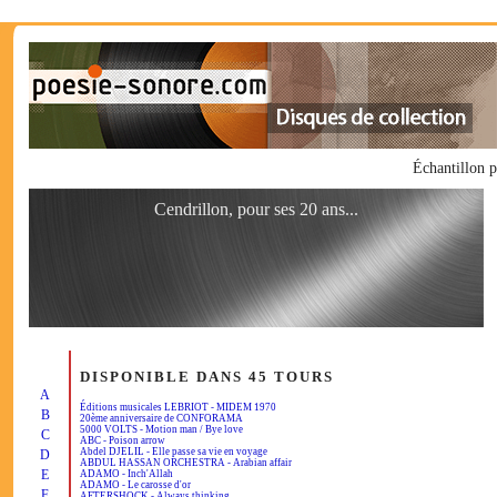
Échantillon 
Cendrillon, pour ses 20 ans...
DISPONIBLE DANS 45 TOURS
A
Éditions musicales LEBRIOT - MIDEM 1970
B
20ème anniversaire de CONFORAMA
5000 VOLTS - Motion man / Bye love
C
ABC - Poison arrow
Abdel DJELIL - Elle passe sa vie en voyage
D
ABDUL HASSAN ORCHESTRA - Arabian affair
E
ADAMO - Inch'Allah
ADAMO - Le carosse d'or
F
AFTERSHOCK - Always thinking