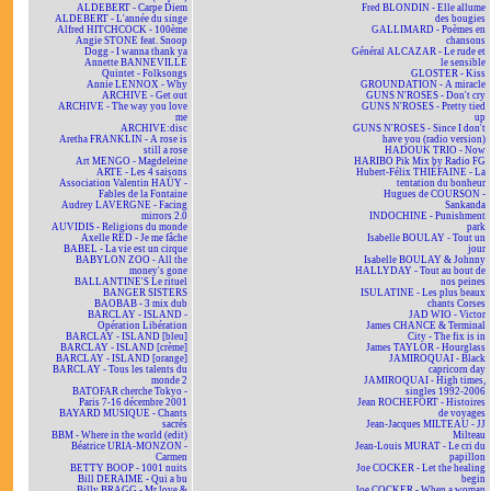
ALDEBERT - Carpe Diem
Fred BLONDIN - Elle allume
ALDEBERT - L'année du singe
des bougies
Alfred HITCHCOCK - 100ème
GALLIMARD - Poèmes en
Angie STONE feat. Snoop
chansons
Dogg - I wanna thank ya
Général ALCAZAR - Le rude et
Annette BANNEVILLE
le sensible
Quintet - Folksongs
GLOSTER - Kiss
Annie LENNOX - Why
GROUNDATION - A miracle
ARCHIVE - Get out
GUNS N'ROSES - Don't cry
ARCHIVE - The way you love
GUNS N'ROSES - Pretty tied
me
up
ARCHIVE:disc
GUNS N'ROSES - Since I don't
Aretha FRANKLIN - A rose is
have you (radio version)
still a rose
HADOUK TRIO - Now
Art MENGO - Magdeleine
HARIBO Pik Mix by Radio FG
ARTE - Les 4 saisons
Hubert-Félix THIÉFAINE - La
Association Valentin HAÜY -
tentation du bonheur
Fables de la Fontaine
Hugues de COURSON -
Audrey LAVERGNE - Facing
Sankanda
mirrors 2.0
INDOCHINE - Punishment
AUVIDIS - Religions du monde
park
Axelle RED - Je me fâche
Isabelle BOULAY - Tout un
BABEL - La vie est un cirque
jour
BABYLON ZOO - All the
Isabelle BOULAY & Johnny
money's gone
HALLYDAY - Tout au bout de
BALLANTINE'S Le rituel
nos peines
BANGER SISTERS
ISULATINE - Les plus beaux
BAOBAB - 3 mix dub
chants Corses
BARCLAY - ISLAND -
JAD WIO - Victor
Opération Libération
James CHANCE & Terminal
BARCLAY - ISLAND [bleu]
City - The fix is in
BARCLAY - ISLAND [crème]
James TAYLOR - Hourglass
BARCLAY - ISLAND [orange]
JAMIROQUAI - Black
BARCLAY - Tous les talents du
capricorn day
monde 2
JAMIROQUAI - High times,
BATOFAR cherche Tokyo -
singles 1992-2006
Paris 7-16 décembre 2001
Jean ROCHEFORT - Histoires
BAYARD MUSIQUE - Chants
de voyages
sacrés
Jean-Jacques MILTEAU - JJ
BBM - Where in the world (edit)
Milteau
Béatrice URIA-MONZON -
Jean-Louis MURAT - Le cri du
Carmen
papillon
BETTY BOOP - 1001 nuits
Joe COCKER - Let the healing
Bill DERAIME - Qui a bu
begin
Billy BRAGG - Mr love &
Joe COCKER - When a woman