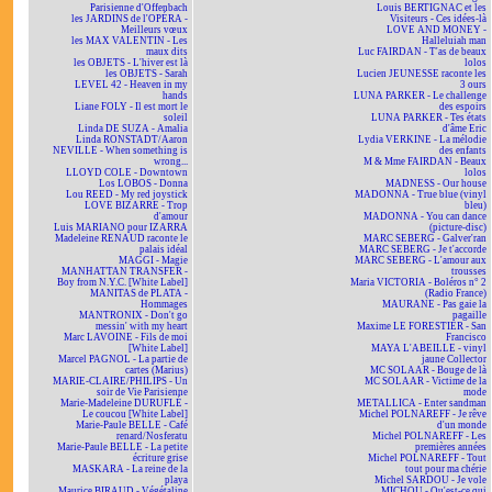
Parisienne d'Offenbach
Louis BERTIGNAC et les
les JARDINS de l'OPÉRA -
Visiteurs - Ces idées-là
Meilleurs vœux
LOVE AND MONEY -
les MAX VALENTIN - Les
Halleluiah man
maux dits
Luc FAIRDAN - T'as de beaux
les OBJETS - L'hiver est là
lolos
les OBJETS - Sarah
Lucien JEUNESSE raconte les
LEVEL 42 - Heaven in my
3 ours
hands
LUNA PARKER - Le challenge
Liane FOLY - Il est mort le
des espoirs
soleil
LUNA PARKER - Tes états
Linda DE SUZA - Amalia
d'âme Eric
Linda RONSTADT/Aaron
Lydia VERKINE - La mélodie
NEVILLE - When something is
des enfants
wrong...
M & Mme FAIRDAN - Beaux
LLOYD COLE - Downtown
lolos
Los LOBOS - Donna
MADNESS - Our house
Lou REED - My red joystick
MADONNA - True blue (vinyl
LOVE BIZARRE - Trop
bleu)
d'amour
MADONNA - You can dance
Luis MARIANO pour IZARRA
(picture-disc)
Madeleine RENAUD raconte le
MARC SEBERG - Galver'ran
palais idéal
MARC SEBERG - Je t'accorde
MAGGI - Magie
MARC SEBERG - L'amour aux
MANHATTAN TRANSFER -
trousses
Boy from N.Y.C. [White Label]
Maria VICTORIA - Boléros n° 2
MANITAS de PLATA -
(Radio France)
Hommages
MAURANE - Pas gaie la
MANTRONIX - Don't go
pagaille
messin' with my heart
Maxime LE FORESTIER - San
Marc LAVOINE - Fils de moi
Francisco
[White Label]
MAYA L'ABEILLE - vinyl
Marcel PAGNOL - La partie de
jaune Collector
cartes (Marius)
MC SOLAAR - Bouge de là
MARIE-CLAIRE/PHILIPS - Un
MC SOLAAR - Victime de la
soir de Vie Parisienne
mode
Marie-Madeleine DURUFLÉ -
METALLICA - Enter sandman
Le coucou [White Label]
Michel POLNAREFF - Je rêve
Marie-Paule BELLE - Café
d'un monde
renard/Nosferatu
Michel POLNAREFF - Les
Marie-Paule BELLE - La petite
premières années
écriture grise
Michel POLNAREFF - Tout
MASKARA - La reine de la
tout pour ma chérie
playa
Michel SARDOU - Je vole
Maurice BIRAUD - Végétaline
MICHOU - Qu'est-ce qui