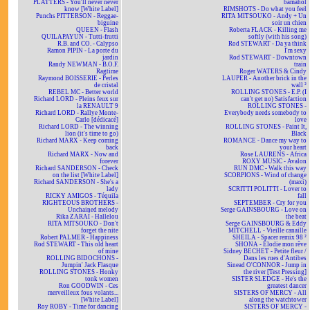
PLATTERS - You'll never never
bamahol
know [White Label]
RIMSHOTS - Do what you feel
Punchs PITTERSON - Reggae-
RITA MITSOUKO - Andy + Un
biguine
soir un chien
QUEEN - Flash
Roberta FLACK - Killing me
QUILAPAYUN - Tutti-frutti
softly (with his song)
R.B. and CO. - Calypso
Rod STEWART - Da ya think
Ramon PIPIN - La porte du
I'm sexy
jardin
Rod STEWART - Downtown
Randy NEWMAN - B.O.F.
train
Ragtime
Roger WATERS & Cindy
Raymond BOISSERIE - Perles
LAUPER - Another brick in the
de cristal
wall ²
REBEL MC - Better world
ROLLING STONES - E.P. (I
Richard LORD - Pleins feux sur
can't get no) Satisfaction
la RENAULT 9
ROLLING STONES -
Richard LORD - Rallye Monte-
Everybody needs somebody to
Carlo [dédicacé]
love
Richard LORD - The winning
ROLLING STONES - Paint It,
lion (it's time to go)
Black
Richard MARX - Keep coming
ROMANCE - Dance my way to
back
your heart
Richard MARX - Now and
Rose LAURENS - Africa
forever
ROXY MUSIC - Avalon
Richard SANDERSON - Check
RUN DMC - Walk this way
on the list [White Label]
SCORPIONS - Wind of change
Richard SANDERSON - She's a
(maxi)
lady
SCRITTI POLITTI - Lover to
RICKY AMIGOS - Téquila
fall
RIGHTEOUS BROTHERS -
SEPTEMBER - Cry for you
Unchained melody
Serge GAINSBOURG - Love on
Rika ZARAÏ - Hallelou
the beat
RITA MITSOUKO - Don't
Serge GAINSBOURG & Eddy
forget the nite
MITCHELL - Vieille canaille
Robert PALMER - Happiness
SHEILA - Spacer remix 98 ²
Rod STEWART - This old heart
SHONA - Elodie mon rêve
of mine
Sidney BECHET - Petite fleur /
ROLLING BIDOCHONS -
Dans les rues d'Antibes
Jumpin' Jack Flasque
Sinead O'CONNOR - Jump in
ROLLING STONES - Honky
the river [Test Pressing]
tonk women
SISTER SLEDGE - He's the
Ron GOODWIN - Ces
greatest dancer
merveilleux fous volants...
SISTERS OF MERCY - All
[White Label]
along the watchtower
Roy ROBY - Time for dancing
SISTERS OF MERCY -