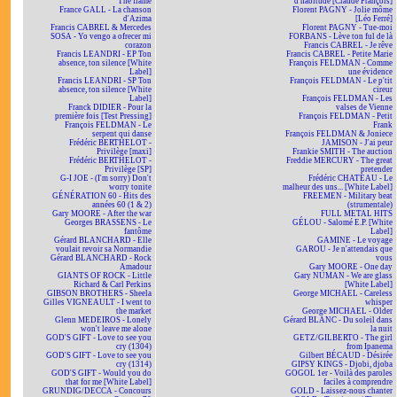
The flame
d'habitude [Claude François]
France GALL - La chanson
Florent PAGNY - Jolie môme
d'Azima
[Léo Ferré]
Francis CABREL & Mercedes
Florent PAGNY - Tue-moi
SOSA - Yo vengo a ofrecer mi
FORBANS - Lève ton ful de là
corazon
Francis CABREL - Je rêve
Francis LEANDRI - EP Ton
Francis CABREL - Petite Marie
absence, ton silence [White
François FELDMAN - Comme
Label]
une évidence
Francis LEANDRI - SP Ton
François FELDMAN - Le p'tit
absence, ton silence [White
cireur
Label]
François FELDMAN - Les
Franck DIDIER - Pour la
valses de Vienne
première fois [Test Pressing]
François FELDMAN - Petit
François FELDMAN - Le
Frank
serpent qui danse
François FELDMAN & Joniece
Frédéric BERTHELOT -
JAMISON - J'ai peur
Privilège [maxi]
Frankie SMITH - The auction
Frédéric BERTHELOT -
Freddie MERCURY - The great
Privilège [SP]
pretender
G-I JOE - (I'm sorry) Don't
Frédéric CHATEAU - Le
worry tonite
malheur des uns... [White Label]
GÉNÉRATION 60 - Hits des
FREEMEN - Military beat
années 60 (1 & 2)
(strumentale)
Gary MOORE - After the war
FULL METAL HITS
Georges BRASSENS - Le
GÉLOU - Salomé E.P. [White
fantôme
Label]
Gérard BLANCHARD - Elle
GAMINE - Le voyage
voulait revoir sa Normandie
GAROU - Je n'attendais que
Gérard BLANCHARD - Rock
vous
Amadour
Gary MOORE - One day
GIANTS OF ROCK - Little
Gary NUMAN - We are glass
Richard & Carl Perkins
[White Label]
GIBSON BROTHERS - Sheela
George MICHAEL - Careless
Gilles VIGNEAULT - I went to
whisper
the market
George MICHAEL - Older
Glenn MEDEIROS - Lonely
Gérard BLANC - Du soleil dans
won't leave me alone
la nuit
GOD'S GIFT - Love to see you
GETZ/GILBERTO - The girl
cry (1304)
from Ipanema
GOD'S GIFT - Love to see you
Gilbert BÉCAUD - Désirée
cry (1314)
GIPSY KINGS - Djobi, djoba
GOD'S GIFT - Would you do
GOGOL 1er - Voilà des paroles
that for me [White Label]
faciles à comprendre
GRUNDIG/DECCA - Concours
GOLD - Laissez-nous chanter