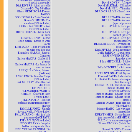
(special dance mix)
David KOVEN - Afrique
Dick RIVERS - Ainsi soit-elle
David MARTIAL - Célimène
Disque d'Or Top 50 biface
David Mc NEIL - Tiramisu
Glenn MEDEIROS & Florent
DEAD OR ALIVE - Brand new
PAGNY
lover
DO VISSINGA - Porto Vecchio
DEF LEPPARD - Animal
Donna SUMMER - The
DEF LEPPARD - Animal
wanderer [White Label]
(spécial promo)
DOOBIE BROTHERS - Real
DEF LEPPARD - Let's get
love [White Label]
rocked
DUTCH DIESEL - Goin' back
DEF LEPPARD - Let's get
to China
rocked (poster)
Elliott MURPHY - Closer
DEF LEPPARD - Let's get
Elton JOHN - Easier to walk
rocked (teaser)
away
DEPECHE MODE - Everything
Elton JOHN - I don't wanna go
counts (live)
on with you like that
Dick RIVERS - Je t'ai reconnue
Emmylou HARRIS - Rose of
Dolly PARTON - Downtown
Cimarron
EARTH WIND & FIRE -
Enrico MACIAS - 2 ailes & 3
Saturday nite
plumes
Eddy MITCHELL - Lèche-
Enrico MACIAS - La France de
bottes blues
mon enfance
Eddy MITCHELL - Soixante
ENRIQUÉ - J'aime, J'aime...
soixante-deux
[dédicacé]
EDITH NYLON - Edith Nylon
ENZO ENZO - Blanche Neige
Edouard BAER - La bostella
[White Label]
ELEGANCE - Jamais de risque
Erik MONTRY - Des fleurs et
[Test Pressing]
des fusils
Etienne DAHO - Caribbean sea
ETHNIKOLOR
Etienne DAHO - Des
F.LEMARQUE/MARTIN
attractions désastre
CIRCUS - Succès de Paris
Etienne DAHO - Epaule tattoo
[White Label]
Etienne DAHO - Epaule tattoo
FÉLIX POTIN - Édition
(maxi)
spéciale inauguration super-
Etienne DAHO - Il ne dira pas
marché
[White Label]
FAMILLE FOUX - Un très
Etienne DAHO - Les voyages
joyeux Noël... [White Label]
immobiles
Félix FAIRANO - Moi je n'suis
EURYTHMICS - Sweet dreams
pas pressé [ACÉTATE]
(are made of this) REMIX 91
FFF - AC² N [White Label]
FARID - Un amour montagne
FIDO STEAKY - Les plus
Florent PAGNY - Ça fait des
belles musiques de films
nuits
FINE YOUNG CANNIBALS -
Florent PAGNY - Comme