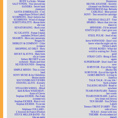
RUDY La Scala - Woman
Dominion
SALT'N'PEPA - You showed me
SKUNK ANANSIE - Secretly
SANDRA - Secret land
(Armand van Helden remix)
(remixes)
SMITHEREENS feat. Belinda
SANTA ESMERALDA - C'est
CARLISLE - Blue period
magnifique [White Label]
SONY - Test record for cartridge
SCORPIONS - Don't believe her
file
SCORPIONS - Wind of change
SPANDAU BALLET - True
SCRITTI POLITTI - Boom there
SPARKS - Music that you can
she was
dance to
SENATOR KING - Rock your
SPINNERS - I'll be around
baby
STATUS QUO - Can't give you
SG GIGANTE - Fumar é matar
more
saudades [White Label]
STEEL PULSE - Soul of my
SHAMEN - Move any mountain
soul
Progen 91
Steve WINWOOD - Don't you
SHIRLEY & COMPANY - I like
know what the night can do
to dance
[White Label]
SHOPPING AT ORLY - Hors
STONE ROSES - What the
commerce
world is waiting for / Fools
SHUKY & AVIVA - Mais bien
gold
sûr je t'aime
STRAY CATS - Bring it back
Sidney BECHET et son
again
orchestre - Black and blue
SUPERTRAMP - Don't leave me
SILVER SOUNDS - Sleeping
now
slow
SURVIVOR - Eye of the tiger
SIMPLE MINDS - This is your
(Rocky III)
land
SURVIVOR - Eye of the tiger &
SONY MUSIC & les Chérubins
JAMES BROWN - Living in
- Bonne année
America
SOUVENIRS SOUVENIRS
TALK TALK - It's my life /
STAYING ALIVE - Extraits
Such a shame
b.o.f.
TALKING HEADS - Road to
STEALERS WHEEL - Blind
nowhere
faith & Rick WAKEMAN -
TEARS FOR FEARS - Famous
Anne of Cleves
last words
Stephan EICHER - Pas d'ami
TEARS FOR FEARS - Laid so
(comme toi)
low (tears roll down)
Stephan EICHER - Rien à voir
TEN SHARP - You [White
Stephan EICHER - Tu ne me
Label]
dois rien
Terence TRENT D'ARBY - This
Stéphane COLLARO -
side of love
L'histoire de France (Flodor)
TEXAS - Alone with you
STEVE MILLER BAND - Fly
THEMBI - Kwela mfana (cé
like an eagle
dansé)