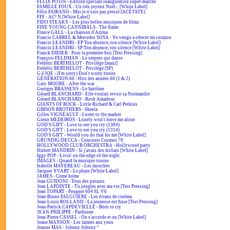
FÉLIX POTIN - Édition spéciale inauguration super-marché
FAMILLE FOUX - Un très joyeux Noël... [White Label]
Félix FAIRANO - Moi je n'suis pas pressé [ACÉTATE]
FFF - AC² N [White Label]
FIDO STEAKY - Les plus belles musiques de films
FINE YOUNG CANNIBALS - The flame
France GALL - La chanson d'Azima
Francis CABREL & Mercedes SOSA - Yo vengo a ofrecer mi corazon
Francis LEANDRI - EP Ton absence, ton silence [White Label]
Francis LEANDRI - SP Ton absence, ton silence [White Label]
Franck DIDIER - Pour la première fois [Test Pressing]
François FELDMAN - Le serpent qui danse
Frédéric BERTHELOT - Privilège [maxi]
Frédéric BERTHELOT - Privilège [SP]
G-I JOE - (I'm sorry) Don't worry tonite
GÉNÉRATION 60 - Hits des années 60 (1 & 2)
Gary MOORE - After the war
Georges BRASSENS - Le fantôme
Gérard BLANCHARD - Elle voulait revoir sa Normandie
Gérard BLANCHARD - Rock Amadour
GIANTS OF ROCK - Little Richard & Carl Perkins
GIBSON BROTHERS - Sheela
Gilles VIGNEAULT - I went to the market
Glenn MEDEIROS - Lonely won't leave me alone
GOD'S GIFT - Love to see you cry (1304)
GOD'S GIFT - Love to see you cry (1314)
GOD'S GIFT - Would you do that for me [White Label]
GRUNDIG/DECCA - Concours Cosmos 70
HOLLYWOOD CLUB ORCHESTRA - Hollywood party
Hubert MANDRIN - Si j'avais des dollars [White Label]
Iggy POP - Livin' on the edge of the night
IMAGES - Quand la musique tourne
Isabelle MAYEREAU - Les mouches
Jacques YVART - Le phare [White Label]
JAMES - Come home
Jean GUIDONI - Tous des putains
Jean LAPOINTE - Tu jongles avec ma vie [Test Pressing]
Jean TOPART - Peugeot 604 SL V6
Jean-Bruno FALGUIÈRE - Les écrans de cinéma
Jean-Louis ROLLAND - La jeunesse est finie [Test Pressing]
Jean-Patrick CAPDEVIELLE - Born to cry
JEAN-PHILIPPE - Pardonne
Jean-Pierre CASSEL - On s'accorde et on [White Label]
Jeane MANSON - Les larmes aux yeux
Jeanne MAS - Johnny Johnny ²