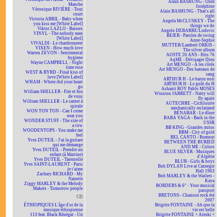
Alain BASHUNG - Osez
Manche
Joséphine
Véronique RIVIÈRE - Tout
Alain BASHUNG - That's all
court
right
Victoria ABRIL - Baby when
Angela McCLUSKEY - The
you kiss me [White Label]
things we do
Viktor LAZLO - Baisers
Angelo DEBARRE/Ludovic
VINYL - The nobody men
BEIER - Paroles de swing
[White Label]
Anne-Sophie
VIVALDI - Le chardonneret
MUTTER/Lambert ORKIS -
VIXEN - How much love
The silver album
Warren ZEVON - Sentimental
AOSTE 20 ANS - Hits 76
hygiene
AqME - Dévisager Dieu
Wayne CAMPBELL - Night
Art MENGO - À tes côtés
time rose
Art MENGO - Des bateaux de
WEST & BYRD - Final kiss of
sang
love [White Label]
ARTHUR H - Le baron noir
WHAM - Where did your heart
ARTHUR H - Le goût du H
go
Ashanti ROY Pablo MOSES
William SHELLER - Fier et fou
Winston JARRETT - Natty will
de vous
fly again
William SHELLER - Le carnet à
AUTECHRE - Cichlisuite
spirale
mechanically reclaimed
WON TON TON - Can I come
BÉNABAR - Le dîner
near you
BABA YAGA - Back in the
WONDER STUFF - The size of
USSR
a cow
BB KING - Grandes mitos
WOODENTOPS - You make me
BBM - City of gold
feel
BEL CANTO - Rumour
Yves DUTEIL - J'ai la guitare
BETWEEN THE BURIED
qui me démange
AND ME - Colors
Yves DUTEIL - Prendre un
BLUE SILVER - Musiques
enfant (à Martine)
d'Algérie
Yves DUTEIL - Tarentelle
BLUR - Girls & boys
Yves SAINT-LAURENT - Paris
Bob DYLAN Live at Carnegie
je t'aime
Hall 1963
Zachary RICHARD - My
Bob MARLEY & the Wailers -
Nanette
Kaya
Ziggy MARLEY & the Melody
BORDERS & 6° - Your musical
Makers - Tomorrow people
passport
BRETONS - Chanson rock été
CD
2007
ÉTHIOPIQUES L'âge d'or de la
Brigitte FONTAINE - Ah que la
musique éthiopienne
vie est belle
113 feat. Black Rénégat - Un
Brigitte FONTAINE + Areski +