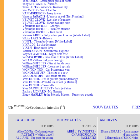
Tom JONES - Green green grass of home
Tony STEFANIDIS - Visions
Trini LOPEZ - America / Kansas City
Van McCOY - Soul Cha Cha
VAN MORRISON - Ivory tower
Vanessa PARADIS - L'amour en soi [Test Pressing]
VELVET GLOVE - Last day of summer
VELVET GLOVE - Sweet was my rose
Véronique RIVIÈRE - Georges
Véronique RIVIÈRE - Première Manche
Véronique RIVIÈRE - Tout court
Victoria ABRIL - Baby when you kiss me [White Label]
Viktor LAZLO - Baisers
VINYL - The nobody men [White Label]
VIVALDI - Le chardonneret
VIXEN - How much love
Warren ZEVON - Sentimental hygiene
Wayne CAMPBELL - Night time rose
WEST & BYRD - Final kiss of love [White Label]
WHAM - Where did your heart go
William SHELLER - Fier et fou de vous
William SHELLER - Le carnet à spirale
WON TON TON - Can I come near you
WONDER STUFF - The size of a cow
WOODENTOPS - You make me feel
Yves DUTEIL - J'ai la guitare qui me démange
Yves DUTEIL - Prendre un enfant (à Martine)
Yves DUTEIL - Tarentelle
Yves SAINT-LAURENT - Paris je t'aime
Zachary RICHARD - My Nanette
Ziggy MARLEY & the Melody Makers - Tomorrow people
2014/2026
ici
NOUVEAUTÉS
PRE
©b
Re℗roduction interdite (
)
CATALOGUE
NOUVEAUTÉS
ARCHIVES
33 TOURS
33 TOURS
33 TOURS
Alice DONA - De la tendresse
ABBÉ J. SYLVESTRE -
25 ans d'ISRAËL - Renaissance
[ACÉTATE + White Label]
CHAMBORIGAUD
d'une nation
ALLIANZ - Top pop for young
[ACÉTATE]
33ème gala de l'UNION des