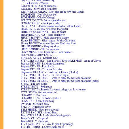
Roy ROBY - Time for dancing
RUDY La Scala - Woman
SALT'N'PEPA - You showed me
SANDRA - Secret land (remixes)
SANTA ESMERALDA - C'est magnifique [White Label]
SCORPIONS - Don't believe her
SCORPIONS - Wind of change
SCRITTI POLITTI - Boom there she was
SENATOR KING - Rock your baby
SG GIGANTE - Fumar é matar saudades [White Label]
SHAMEN - Move any mountain Progen 91
SHIRLEY & COMPANY - I like to dance
SHOPPING AT ORLY - Hors commerce
SHUKY & AVIVA - Mais bien sûr je t'aime
Sidney BECHET - Silent night / White Christmas
Sidney BECHET et son orchestre - Black and blue
SILVER SOUNDS - Sleeping slow
SIMPLE MINDS - This is your land
SONY MUSIC & les Chérubins - Bonne année
SOUVENIRS SOUVENIRS
STAYING ALIVE - Extraits b.o.f.
STEALERS WHEEL - Blind faith & Rick WAKEMAN - Anne of Cleves
Stephan EICHER - Pas d'ami (comme toi)
Stephan EICHER - Rien à voir
Stephan EICHER - Tu ne me dois rien
Stéphane COLLARO - L'histoire de France (Flodor)
STEVE MILLER BAND - Fly like an eagle
STEVE MILLER BAND - I want to make the world turn around
STEVE MILLER BAND - I want to make the world turn around (maxi)
STING - The soul cages
STREET BOYS - Red moon
STREET BOYS - Some folks (come bring your love to me)
STYLISTICS - You are beautiful
SUGARCUBES - Deus
SUGARCUBES - Hit [White Label]
SUNSHINE - Come back baby
SWITCH - Switch it baby
SYLVIA - Automatic lover
TÉLÉPHONE - New York avec toi
TÉTINES NOIRES - Streap Teac
Tanita TIKARAM - Little sister leaving town
Tanya St VAL - Tropical
Teresa KELLY - Johnnie
TINA pour RIPOLIN - Vive le grand ripolinage
TINTIN HEBDO - La chasse aux bruits