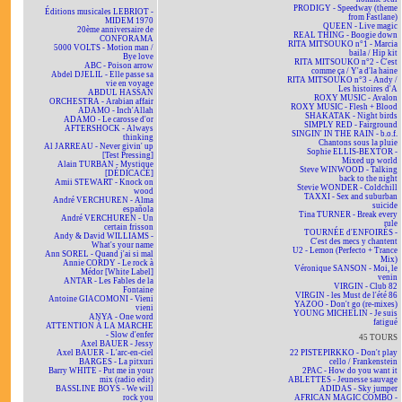
PRODIGY - Speedway (theme
Éditions musicales LEBRIOT -
from Fastlane)
MIDEM 1970
QUEEN - Live magic
20ème anniversaire de
REAL THING - Boogie down
CONFORAMA
RITA MITSOUKO n°1 - Marcia
5000 VOLTS - Motion man /
baila / Hip kit
Bye love
RITA MITSOUKO n°2 - C'est
ABC - Poison arrow
comme ça / Y'a d'la haine
Abdel DJELIL - Elle passe sa
RITA MITSOUKO n°3 - Andy /
vie en voyage
Les histoires d'A
ABDUL HASSAN
ROXY MUSIC - Avalon
ORCHESTRA - Arabian affair
ROXY MUSIC - Flesh + Blood
ADAMO - Inch'Allah
SHAKATAK - Night birds
ADAMO - Le carosse d'or
SIMPLY RED - Fairground
AFTERSHOCK - Always
SINGIN' IN THE RAIN - b.o.f.
thinking
Chantons sous la pluie
Al JARREAU - Never givin' up
Sophie ELLIS-BEXTOR -
[Test Pressing]
Mixed up world
Alain TURBAN - Mystique
Steve WINWOOD - Talking
[DÉDICACÉ]
back to the night
Amii STEWART - Knock on
Stevie WONDER - Coldchill
wood
TAXXI - Sex and suburban
André VERCHUREN - Alma
suicide
española
Tina TURNER - Break every
André VERCHUREN - Un
rule
certain frisson
TOURNÉE d'ENFOIRÉS -
Andy & David WILLIAMS -
C'est des mecs y chantent
What's your name
U2 - Lemon (Perfecto + Trance
Ann SOREL - Quand j'ai si mal
Mix)
Annie CORDY - Le rock à
Véronique SANSON - Moi, le
Médor [White Label]
venin
ANTAR - Les Fables de la
VIRGIN - Club 82
Fontaine
VIRGIN - les Must de l'été 86
Antoine GIACOMONI - Vieni
YAZOO - Don't go (re-mixes)
vieni
YOUNG MICHELIN - Je suis
ANYA - One word
fatigué
ATTENTION À LA MARCHE
- Slow d'enfer
45 TOURS
Axel BAUER - Jessy
Axel BAUER - L'arc-en-ciel
22 PISTEPIRKKO - Don't play
BARGES - La pitxuri
cello / Frankenstein
Barry WHITE - Put me in your
2PAC - How do you want it
mix (radio edit)
ABLETTES - Jeunesse sauvage
BASSLINE BOYS - We will
ADIDAS - Sky jumper
rock you
AFRICAN MAGIC COMBO -