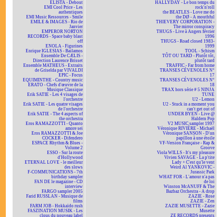
ELISTA - Debout
HALLYDAY - Le bon temps du
EMI Cool Price - Les
rock'n'roll
authentiques
the BEATLES - Love me do
EMI Music Ressources - Smile
the DØ - A mouthful
EMILE & IMAGES - Rio de
THIEVERY CORPORATION -
Janvier
The mirror conspiracy
EMPEROR NORTON
THUGS - Live à Angers février
RECORDS - Space baby blast
1996
off
THUGS - Road closed 1983-
ENOLA - Figurines
1999
Enrique IGLESIAS - Bailamos
TOOL - Schism
Ensemble De CÆLIS -
TÔT OU TARD - Plutôt tôt,
Direction Laurence Brisset
plutôt tard
Ensemble MATHEUS - Extraits
TRAFFIC - Far from home
de Griselda par VIVALDI
TRANSES CÉVENOLES N°
EPIC - Focus
17
EQUIMINTHE - Country music
TRANSES CÉVENOLES N°
ERATO - Chefs d'œuvre de la
18
Musique Classique
TRAX hors série # 5 NINJA
Erik SATIE - Les 4 visages de
TUNE
l'orchestre
U2 - Lemon
Erik SATIE - Les quatre visages
U2 - Stuck in a moment you
de l'orchestre
can't get out of
Erik SATIE - The 4 aspects of
UNDER BYEN - Live @
the orchestra
Haldern Pop
Eros RAMAZZOTTI - Quanto
V2 MUSIC sampler 1997
amore sei
Véronique RIVIÈRE - Michaël
Eros RAMAZZOTTI & Joe
Véronique SANSON - D'un
COCKER - Difendero
papillon à une étoile
ESPACE Rhythm & Blues -
VF-Version Française - Rap &
Volume 2
Groove
ESSO - Sur la route
Viola WILLS - It's my pleasure
d'Hollywood
Vivien SAVAGE - La p'tite
ETERNAL LOVE - le meilleur
Lady + C'est qu'le vent
des slows
Weird Al YANKOVIC -
F-COMMUNICATIONS - 7th
Jurassic Park
birthday sampler
WHAT FOR - L'amour n'a pas
FAN DE le magazine - CD
de loi
interview
Winston McANUFF & The
FARGO sampler 2005
Bazbaz Orchestra - A drop
Farid RUSSLAN - Musique de
ZAZIE - Rose
films
ZAZIE - Zen
FARM JOB - Hokkaïdo rush
ZAZIE MUSETTE - Zazie
FASZINATION MUSIK - Les
Musette
clous du nouveau label
ZE RECORDS presents