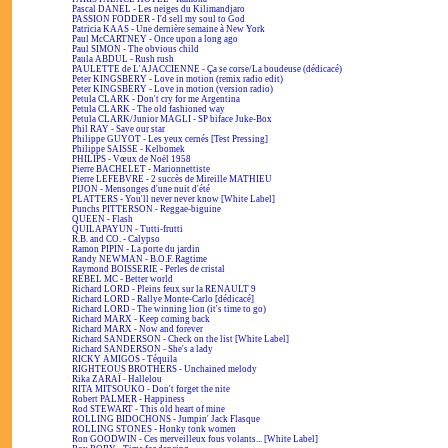
Pascal DANEL - Les neiges du Kilimandjaro
PASSION FODDER - I'd sell my soul to God
Patricia KAAS - Une dernière semaine à New York
Paul McCARTNEY - Once upon a long ago
Paul SIMON - The obvious child
Paula ABDUL - Rush rush
PAULETTE de L'AJACCIENNE - Ça se corse/La boudeuse (dédicacé)
Peter KINGSBERY - Love in motion (remix radio edit)
Peter KINGSBERY - Love in motion (version radio)
Petula CLARK - Don't cry for me Argentina
Petula CLARK - The old fashioned way
Petula CLARK/Junior MAGLI - SP biface Juke-Box
Phil RAY - Save our star
Philippe GUYOT - Les yeux cernés [Test Pressing]
Philippe SAISSE - Kelbomek
PHILIPS - Vœux de Noël 1958
Pierre BACHELET - Marionnettiste
Pierre LEFEBVRE - 2 succès de Mireille MATHIEU
PIJON - Mensonges d'une nuit d'été
PLATTERS - You'll never never know [White Label]
Punchs PITTERSON - Reggae-biguine
QUEEN - Flash
QUILAPAYUN - Tutti-frutti
R.B. and CO. - Calypso
Ramon PIPIN - La porte du jardin
Randy NEWMAN - B.O.F. Ragtime
Raymond BOISSERIE - Perles de cristal
REBEL MC - Better world
Richard LORD - Pleins feux sur la RENAULT 9
Richard LORD - Rallye Monte-Carlo [dédicacé]
Richard LORD - The winning lion (it's time to go)
Richard MARX - Keep coming back
Richard MARX - Now and forever
Richard SANDERSON - Check on the list [White Label]
Richard SANDERSON - She's a lady
RICKY AMIGOS - Téquila
RIGHTEOUS BROTHERS - Unchained melody
Rika ZARAÏ - Hallelou
RITA MITSOUKO - Don't forget the nite
Robert PALMER - Happiness
Rod STEWART - This old heart of mine
ROLLING BIDOCHONS - Jumpin' Jack Flasque
ROLLING STONES - Honky tonk women
Ron GOODWIN - Ces merveilleux fous volants... [White Label]