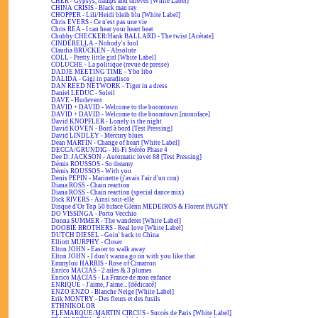
CHER - Gypsys, tramps and thieves [White Label]
CHINA CRISIS - Black man ray
CHOPPER - Lili/Heidi bleib blu [White Label]
Chris EVERS - Ce n'est pas une vie
Chris REA - I can hear your heart beat
Chubby CHECKER/Hank BALLARD - The twist [Acétate]
CINDERELLA - Nobody's fool
Claudia BRÜCKEN - Absolute
COLL - Pretty little girl [White Label]
COLUCHE - La politique (revue de presse)
DADJE MEETING TIME - Ybo libo
DALIDA - Gigi in paradisco
DAN REED NETWORK - Tiger in a dress
Daniel LEDUC - Soleil
DAVE - Hurlevent
DAVID + DAVID - Welcome to the boomtown
DAVID + DAVID - Welcome to the boomtown [monoface]
David KNOPFLER - Lonely is the night
David KOVEN - Bord à bord [Test Pressing]
David LINDLEY - Mercury blues
Dean MARTIN - Change of heart [White Label]
DECCA/GRUNDIG - Hi-Fi Stéréo Phase 4
Dee D. JACKSON - Automatic lover 88 [Test Pressing]
Démis ROUSSOS - So dreamy
Démis ROUSSOS - With you
Denis PEPIN - Marinette (j'avais l'air d'un con)
Diana ROSS - Chain reaction
Diana ROSS - Chain reaction (special dance mix)
Dick RIVERS - Ainsi soit-elle
Disque d'Or Top 50 biface Glenn MEDEIROS & Florent PAGNY
DO VISSINGA - Porto Vecchio
Donna SUMMER - The wanderer [White Label]
DOOBIE BROTHERS - Real love [White Label]
DUTCH DIESEL - Goin' back to China
Elliott MURPHY - Closer
Elton JOHN - Easier to walk away
Elton JOHN - I don't wanna go on with you like that
Emmylou HARRIS - Rose of Cimarron
Enrico MACIAS - 2 ailes & 3 plumes
Enrico MACIAS - La France de mon enfance
ENRIQUÉ - J'aime, J'aime... [dédicacé]
ENZO ENZO - Blanche Neige [White Label]
Erik MONTRY - Des fleurs et des fusils
ETHNIKOLOR
F.LEMARQUE/MARTIN CIRCUS - Succès de Paris [White Label]