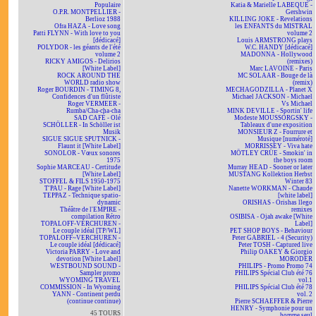
Populaire
Katia & Marielle LABEQUE -
O.P.R. MONTPELLIER -
Gershwin
Berlioz 1988
KILLING JOKE - Revelations
Ofra HAZA - Love song
les ENFANTS du MISTRAL
Patti FLYNN - With love to you
volume 2
[dédicacé]
Louis ARMSTRONG plays
POLYDOR - les géants de l'été
W.C. HANDY [dédicacé]
volume 2
MADONNA - Hollywood
RICKY AMIGOS - Delirios
(remixes)
[White Label]
Marc LAVOINE - Paris
ROCK AROUND THE
MC SOLAAR - Bouge de là
WORLD radio show
(remix)
Roger BOURDIN - TIMING 8,
MECHAGODZILLA - Planet X
Confidences d'un flûtiste
Michael JACKSON - Michael
Roger VERMEER -
Vs Michael
Rumba/Cha-cha-cha
MINK DEVILLE - Sportin' life
SAD CAFÉ - Olé
Modeste MOUSSORGSKY -
SCHÖLLER - In Schöller ist
Tableaux d'une exposition
Musik
MONSIEUR Z - Fourrure et
SIGUE SIGUE SPUTNICK -
Musique [numéroté]
Flaunt it [White Label]
MORRISSEY - Viva hate
SONOLOR - Vœux sonores
MÖTLEY CRÜE - Smokin' in
1975
the boys room
Sophie MARCEAU - Certitude
Murray HEAD - Sooner or later
[White Label]
MUSTANG Kollektion Herbst
STOFFEL & FILS 1950-1975
Winter 83
T'PAU - Rage [White Label]
Nanette WORKMAN - Chaude
TEPPAZ - Technique spatio-
[white label]
dynamic
ORISHAS - Orishas llego
Théâtre de l'EMPIRE -
remixes
compilation Rétro
OSIBISA - Ojah awake [White
TOPALOFF-VERCHUREN -
Label]
Le couple idéal [TP/WL]
PET SHOP BOYS - Behaviour
TOPALOFF~VERCHUREN -
Peter GABRIEL - 4 (Security)
Le couple idéal [dédicacé]
Peter TOSH - Captured live
Victoria PARRY - Love and
Philip OAKEY & Giorgio
devotion [White Label]
MORODER
WESTBOUND SOUND -
PHILIPS - Promo Promo 74
Sampler promo
PHILIPS Spécial Club été 76
WYOMING TRAVEL
vol.1
COMMISSION - In Wyoming
PHILIPS Spécial Club été 78
YANN - Continent perdu
vol. 2
(continue continue)
Pierre SCHAEFFER & Pierre
HENRY - Symphonie pour un
45 TOURS
homme seul