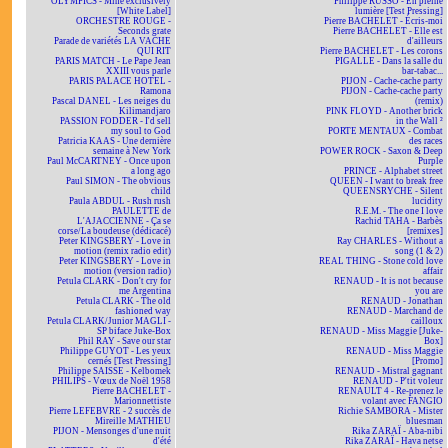
OLYMPICS - Mine exclusively
Philippe RUSSO - En pleine
[White Label]
lumière [Test Pressing]
ORCHESTRE ROUGE -
Pierre BACHELET - Écris-moi
Seconds grate
Pierre BACHELET - Elle est
Parade de variétés LA VACHE
d'ailleurs
QUI RIT
Pierre BACHELET - Les corons
PARIS MATCH - Le Pape Jean
PIGALLE - Dans la salle du
XXIII vous parle
bar-tabac...
PARIS PALACE HOTEL -
PIJON - Cache-cache party
Ramona
PIJON - Cache-cache party
Pascal DANEL - Les neiges du
(remix)
Kilimandjaro
PINK FLOYD - Another brick
PASSION FODDER - I'd sell
in the Wall ²
my soul to God
PORTE MENTAUX - Combat
Patricia KAAS - Une dernière
des races
semaine à New York
POWER ROCK - Saxon & Deep
Paul McCARTNEY - Once upon
Purple
a long ago
PRINCE - Alphabet street
Paul SIMON - The obvious
QUEEN - I want to break free
child
QUEENSRYCHE - Silent
Paula ABDUL - Rush rush
lucidity
PAULETTE de
R.E.M. - The one I love
L'AJACCIENNE - Ça se
Rachid TAHA - Barbès
corse/La boudeuse (dédicacé)
[remixes]
Peter KINGSBERY - Love in
Ray CHARLES - Without a
motion (remix radio edit)
song (1 & 2)
Peter KINGSBERY - Love in
REAL THING - Stone cold love
motion (version radio)
affair
Petula CLARK - Don't cry for
RENAUD - It is not because
me Argentina
you are
Petula CLARK - The old
RENAUD - Jonathan
fashioned way
RENAUD - Marchand de
Petula CLARK/Junior MAGLI -
cailloux
SP biface Juke-Box
RENAUD - Miss Maggie [Juke-
Phil RAY - Save our star
Box]
Philippe GUYOT - Les yeux
RENAUD - Miss Maggie
cernés [Test Pressing]
[Promo]
Philippe SAISSE - Kelbomek
RENAUD - Mistral gagnant
PHILIPS - Vœux de Noël 1958
RENAUD - P'tit voleur
Pierre BACHELET -
RENAULT 4 - Re-prenez le
Marionnettiste
volant avec FANGIO
Pierre LEFEBVRE - 2 succès de
Richie SAMBORA - Mister
Mireille MATHIEU
bluesman
PIJON - Mensonges d'une nuit
Rika ZARAÏ - Aba-nibi
d'été
Rika ZARAÏ - Hava netse