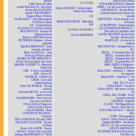
people
ARTISTES (1963)
45 TOURS
AMC feiert 20 jahre
4TH & BROADWAY Sampler
André MALRAUX - Discours
ABBA - Lay all your love on me
Sidney BECHET - Silent night /
de mai 68 [ACÉTATE]
AIR FRANCE - Escale-Party,
White Christmas
André VERCHUREN -
vacances dansantes autour du
Tangos/Pasos-Dobles
monde
CD
Art BLAKEY - Jazz Messengers
AIR INTER - Notre monde c'est
MERCEDES BENZ - Mercedes
70 [White Label]
la France
190
AZ - Compilations
Al MARTINO - Torero (maxi)
85150/85151 [White Labels]
ALAN PARSONS PROJECT -
AUTRES SUPPORTS
BEETHOVEN - Disque de
The turn of a friendly card
démonstration
ALPHA BLONDY & the Solar
Divine MADNESS
Benny CARTER & Oscar
System - Révolution
PETERSON Quartet - Alone
BARCLAY - Le son de la
together
rumeur
Big Bill BROONZY - Last
BEETHOVEN - Symphonies 1
session volume 1
& 2
Billy Joe ROYAL - Test
BIZZL - 12 Sommer Hits 82
Pressing [White Label]
BIZZL - Sommer Hits 83
BOBBY & THE MIDNITES -
BIZZL - Sommer Hits 84
Where the beat meets the street
BIZZL - Tropical Hits 87
BRASIL EXPORT 73 - Brussels
BMG ARIOLA Belgium -
Trade Fair
Bonjour la France
CBS - 4 slows enchaînés
Brian ENO - Ambient 1 - Music
CBS - Slows 87
for airports
CHARLIE - Charlie (5)
Brian ENO - Ambient 4 - On
CHER - Love and
Land
understanding
CBS - Été 73 vol.1
Chris DE BURGH - Flying
Céline DION - I'm alive
colours
Céline DION - My heart will go
Christine McVIE - Love will
on
show us how
CHILL FAC-TORR - Twist
Cliff RICHARD - Now you see
(round'n'round)
me, now you don't
CHURCH - Starfish
COCA-COLA Chansons
CLASH - The Magnificent
COCA-COLA Disco
Seven / The Call Up
COLD CHISEL - East
CULTURE DANCE 7 - House
CONCRETE BLONDE -
Mix
Caroline
CURE - Pornography
DÉCLARATION (fiscale) 1964
DAVE - Dave [White Label]
DELHAY/LECOUDE - Succès
Debbie HARRY - Rockbird
de Paris
DEVO - Q: Are we not men?
Dizzy GILLESPIE - Sonny
DEXYS MIDNIGHT
Rollins / Sonny Stitt sessions
RUNNERS & Kevin Rowland -
Django REINHARDT n°73610
Too-Rye-Ay