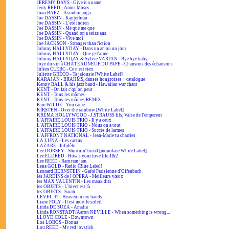
JEREMY DAYS - Give it a name
Jerry REED - Amos Moses
Joan BAEZ - Asimbonanga
Joe DASSIN - Kanterbräu
Joe DASSIN - L'été indien
Joe DASSIN - Me que me que
Joe DASSIN - Quand on a seize ans
Joe DASSIN - Vive moi
Joe JACKSON - Stranger than fiction
Johnny HALLYDAY - Dans un an ou un jour
Johnny HALLYDAY - Que je t'aime
Johnny HALLYDAY & Sylvie VARTAN - Bye bye baby
Joye du vin à CHÂTEAUNEUF DU PAPE - Chansons des échansons
Julien CLERC - Ce n'est rien
Juliette GRÉCO - Ta jalousie [White Label]
KARAJAN - BRAHMS, danses hongroises + catalogue
Kenny BALL & his jazz band - Hawaiian war chant
KENT - On fait c'qu'on peut
KENT - Tous les mômes
KENT - Tous les mômes REMIX
Kim WILDE - You came
KIRSTEN - Over the rainbow [White Label]
KRÉMA HOLLYWOOD - J.STRAUSS fils, Valse de l'empereur
L'AFFAIRE LOUIS TRIO - Il y a ceux
L'AFFAIRE LOUIS TRIO - Nous on a tout
L'AFFAIRE LOUIS TRIO - Succès de larmes
L'AFFRONT NATIONAL - Jean-Marie tu charries
LA LUNA - Les cactus
LAZARE - Infidèle
Lee DORSEY - Shortnin' bread [monoface White Label]
Lee ELDRED - How's your love life 1&2
Lee REED - Ram ram jam
Lena GOLD - Radio [Blue Label]
Leonard BERNSTEIN - Gaîté Parisienne d'Offenbach
les JARDINS de l'OPÉRA - Meilleurs vœux
les MAX VALENTIN - Les maux dits
les OBJETS - L'hiver est là
les OBJETS - Sarah
LEVEL 42 - Heaven in my hands
Liane FOLY - Il est mort le soleil
Linda DE SUZA - Amalia
Linda RONSTADT/Aaron NEVILLE - When something is wrong...
LLOYD COLE - Downtown
Los LOBOS - Donna
Lou REED - My red joystick