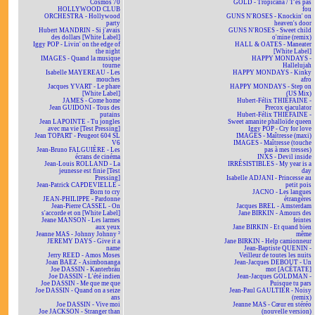
Cosmos 70
GOLD - Tropicana / T'es pas
HOLLYWOOD CLUB
fou
ORCHESTRA - Hollywood
GUNS N'ROSES - Knockin' on
party
heaven's door
Hubert MANDRIN - Si j'avais
GUNS N'ROSES - Sweet child
des dollars [White Label]
o'mine (remix)
Iggy POP - Livin' on the edge of
HALL & OATES - Maneater
the night
[White Label]
IMAGES - Quand la musique
HAPPY MONDAYS -
tourne
Hallelujah
Isabelle MAYEREAU - Les
HAPPY MONDAYS - Kinky
mouches
afro
Jacques YVART - Le phare
HAPPY MONDAYS - Step on
[White Label]
(US Mix)
JAMES - Come home
Hubert-Félix THIÉFAINE -
Jean GUIDONI - Tous des
Precox ejaculator
putains
Hubert-Félix THIÉFAINE -
Jean LAPOINTE - Tu jongles
Sweet amanite phalloïde queen
avec ma vie [Test Pressing]
Iggy POP - Cry for love
Jean TOPART - Peugeot 604 SL
IMAGES - Maîtresse (maxi)
V6
IMAGES - Maîtresse (touche
Jean-Bruno FALGUIÈRE - Les
pas à mes tresses)
écrans de cinéma
INXS - Devil inside
Jean-Louis ROLLAND - La
IRRÉSISTIBLES - My year is a
jeunesse est finie [Test
day
Pressing]
Isabelle ADJANI - Princesse au
Jean-Patrick CAPDEVIELLE -
petit pois
Born to cry
JACNO - Les langues
JEAN-PHILIPPE - Pardonne
étrangères
Jean-Pierre CASSEL - On
Jacques BREL - Amsterdam
s'accorde et on [White Label]
Jane BIRKIN - Amours des
Jeane MANSON - Les larmes
feintes
aux yeux
Jane BIRKIN - Et quand bien
Jeanne MAS - Johnny Johnny ²
même
JEREMY DAYS - Give it a
Jane BIRKIN - Help camionneur
name
Jean-Baptiste QUENIN -
Jerry REED - Amos Moses
Veilleur de toutes les nuits
Joan BAEZ - Asimbonanga
Jean-Jacques DEBOUT - Un
Joe DASSIN - Kanterbräu
mot [ACÉTATE]
Joe DASSIN - L'été indien
Jean-Jacques GOLDMAN -
Joe DASSIN - Me que me que
Puisque tu pars
Joe DASSIN - Quand on a seize
Jean-Paul GAULTIER - Noisy
ans
(remix)
Joe DASSIN - Vive moi
Jeanne MAS - Cœur en stéréo
Joe JACKSON - Stranger than
(nouvelle version)