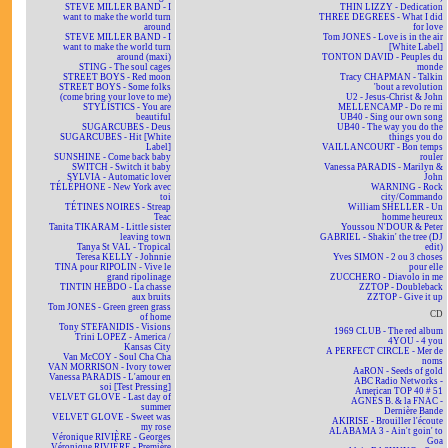
STEVE MILLER BAND - I
THIN LIZZY - Dedication
want to make the world turn
THREE DEGREES - What I did
around
for love
STEVE MILLER BAND - I
Tom JONES - Love is in the air
want to make the world turn
[White Label]
around (maxi)
TONTON DAVID - Peuples du
STING - The soul cages
monde
STREET BOYS - Red moon
Tracy CHAPMAN - Talkin
STREET BOYS - Some folks
'bout a revolution
(come bring your love to me)
U2 - Jesus-Christ & John
STYLISTICS - You are
MELLENCAMP - Do re mi
beautiful
UB40 - Sing our own song
SUGARCUBES - Deus
UB40 - The way you do the
SUGARCUBES - Hit [White
things you do
Label]
VAILLANCOURT - Bon temps
SUNSHINE - Come back baby
rouler
SWITCH - Switch it baby
Vanessa PARADIS - Marilyn &
SYLVIA - Automatic lover
John
TÉLÉPHONE - New York avec
WARNING - Rock
toi
city/Commando
TÉTINES NOIRES - Streap
William SHELLER - Un
Teac
homme heureux
Tanita TIKARAM - Little sister
Youssou N'DOUR & Peter
leaving town
GABRIEL - Shakin' the tree (DJ
Tanya St VAL - Tropical
edit)
Teresa KELLY - Johnnie
Yves SIMON - 2 ou 3 choses
TINA pour RIPOLIN - Vive le
pour elle
grand ripolinage
ZUCCHERO - Diavolo in me
TINTIN HEBDO - La chasse
ZZTOP - Doubleback
aux bruits
ZZTOP - Give it up
Tom JONES - Green green grass
CD
of home
Tony STEFANIDIS - Visions
1969 CLUB - The red album
Trini LOPEZ - America /
4YOU - 4 you
Kansas City
A PERFECT CIRCLE - Mer de
Van McCOY - Soul Cha Cha
noms
VAN MORRISON - Ivory tower
AaRON - Seeds of gold
Vanessa PARADIS - L'amour en
ABC Radio Networks -
soi [Test Pressing]
American TOP 40 # 51
VELVET GLOVE - Last day of
AGNÈS B. & la FNAC -
summer
Dernière Bande
VELVET GLOVE - Sweet was
AKIRISE - Brouiller l'écoute
my rose
ALABAMA 3 - Ain't goin' to
Véronique RIVIÈRE - Georges
Goa
Véronique RIVIÈRE - Première