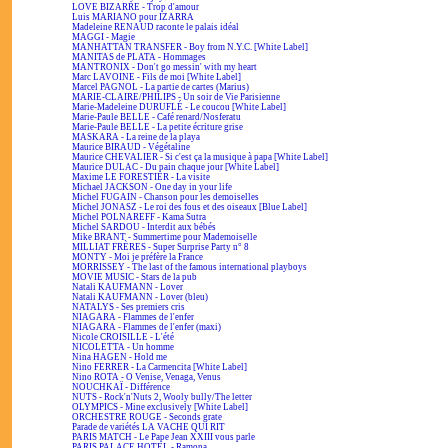
LOVE BIZARRE - Trop d'amour
Luis MARIANO pour IZARRA
Madeleine RENAUD raconte le palais idéal
MAGGI - Magie
MANHATTAN TRANSFER - Boy from N.Y.C. [White Label]
MANITAS de PLATA - Hommages
MANTRONIX - Don't go messin' with my heart
Marc LAVOINE - Fils de moi [White Label]
Marcel PAGNOL - La partie de cartes (Marius)
MARIE-CLAIRE/PHILIPS - Un soir de Vie Parisienne
Marie-Madeleine DURUFLÉ - Le coucou [White Label]
Marie-Paule BELLE - Café renard/Nosferatu
Marie-Paule BELLE - La petite écriture grise
MASKARA - La reine de la playa
Maurice BIRAUD - Végétaline
Maurice CHEVALIER - Si c'est ça la musique à papa [White Label]
Maurice DULAC - Du pain chaque jour [White Label]
Maxime LE FORESTIER - La visite
Michael JACKSON - One day in your life
Michel FUGAIN - Chanson pour les demoiselles
Michel JONASZ - Le roi des fous et des oiseaux [Blue Label]
Michel POLNAREFF - Kama Sutra
Michel SARDOU - Interdit aux bébés
Mike BRANT - Summertime pour Mademoiselle
MILLIAT FRÈRES - Super Surprise Party n° 8
MONTY - Moi je préfère la France
MORRISSEY - The last of the famous international playboys
MOVIE MUSIC - Stars de la pub
Natali KAUFMANN - Lover
Natali KAUFMANN - Lover (bleu)
NATALYS - Ses premiers cris
NIAGARA - Flammes de l'enfer
NIAGARA - Flammes de l'enfer (maxi)
Nicole CROISILLE - L'été
NICOLETTA - Un homme
Nina HAGEN - Hold me
Nino FERRER - La Carmencita [White Label]
Nino ROTA - O Venise, Venaga, Venus
NOUCHKAÏ - Différence
NUTS - Rock'n'Nuts 2, Wooly bully/The letter
OLYMPICS - Mine exclusively [White Label]
ORCHESTRE ROUGE - Seconds grate
Parade de variétés LA VACHE QUI RIT
PARIS MATCH - Le Pape Jean XXIII vous parle
PARIS PALACE HOTEL - Ramona