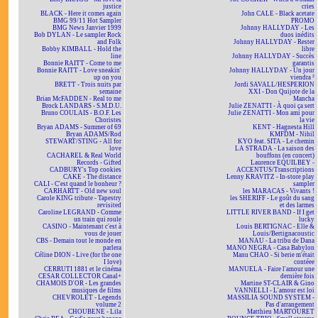
justice
cries
BLACK - Here it comes again
John CALE - Black acetate
BMG 99/11 Hot Sampler
PROMO
BMG News Janvier 1999
Johnny HALLYDAY - Les
Bob DYLAN - Le sampler Rock
duos inédits
and Folk
Johnny HALLYDAY - Rester
Bobby KIMBALL - Hold the
libre
line
Johnny HALLYDAY - Succès
Bonnie RAITT - Come to me
garantis
Bonnie RAITT - Love sneakin'
Johnny HALLYDAY - Un jour
up on you
viendra ²
BRETT - Trois nuits par
Jordi SAVALL/HESPERION
semaine
XXI - Don Quijote de la
Brian McFADDEN - Real to me
Mancha
Brock LANDARS - S.M.D.U.
Julie ZENATTI - À quoi ça sert
Bruno COULAIS - B.O.F. Les
Julie ZENATTI - Mon ami pour
Choristes
la vie
Bryan ADAMS - Summer of 69
KENT - Hagnesta Hill
Bryan ADAMS/Rod
KMFDM - Nihil
STEWART/STING - All for
KYO feat. SITA - Le chemin
love
LA STRADA - La saison des
CACHAREL & Real World
bouffons (en concert)
Records - Gifted
Laurence EQUILBEY -
CADBURY's Top cookies
ACCENTUS/Transcriptions
CAKE - The distance
Lenny KRAVITZ - In-store play
CALI - C'est quand le bonheur ?
sampler
CARHARTT - Old new soul
les MARACAS - Vivants !
Carole KING tribute - Tapestry
les SHERIFF - Le goût du sang
revisited
et des larmes
Caroline LEGRAND - Comme
LITTLE RIVER BAND - If I get
un train qui roule
lucky
CASINO - Maintenant c'est à
Louis BERTIGNAC - Elle &
vous de jouer
Louis/Bertignacoustic
CBS - Demain tout le monde en
MANAU - La tribu de Dana
parlera
MANO NEGRA - Casa Babylon
Céline DION - Live (for the one
Manu CHAO - Si berie m'était
I love)
contéee
CERRUTI 1881 et le cinéma
MANUELA - Faire l'amour une
CESAR COLLECTOR Canal+
dernière fois
CHAMOIS D'OR - Les grandes
Martine ST-CLAIR & Gino
musiques de films
VANNELLI - L'amour est loi
CHEVROLET - Legends
MASSILIA SOUND SYSTEM -
volume 2
Pas d'arrangement
CHOUBENE - Lila
Matthieu MARTOURET