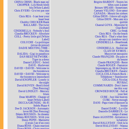
CHINA CRISIS - Black man ray
Brigitte BARDOT - Toutes les
CHOPPER - Lili/Heidi bleib
bêtes sont à aimer
blu [White Label]
Britney SPEARS - Sometimes
Chris EVERS - Ce n'est pas une
Caetano VELOSO - Este amor
vie
CANADA - Mourir les sirènes
Chris REA - I can hear your
Céline DION - I drove all night
heart beat
Céline DION - Mon ami m'a
Chubby CHECKER/Hank
quittée
BALLARD - The twist
Chantal GOYA - Monsieur le
[Acétate]
Chat Botté
CINDERELLA - Nobody's fool
CHIC - Le freak
Claudia BRÜCKEN - Absolute
Chris REA - On the beach
COLL - Pretty little girl [White
Chris REA - That's what they
Label]
always say (rainbow mix)
COLUCHE - La politique
CINDERELLA - Heartbreak
(revue de presse)
station
DADJE MEETING TIME -
CINDERELLA - Shelter me
Ybo libo
CLAN OF XYMOX -
DALIDA - Gigi in paradisco
Muscoviet mosquito
DAN REED NETWORK -
Claude FRANÇOIS - Du pain et
Tiger in a dress
du beurre
Daniel LEDUC - Soleil
Claude FRANÇOIS - Reste
DAVE - Hurlevent
Claude ROGEN - Fantaisie
DAVID + DAVID - Welcome to
Impromptu op. 66 de Chopin
the boomtown
Claudia BRÜCKEN - Fanatic
DAVID + DAVID - Welcome to
COCA-COLA French Rock -
the boomtown [monoface]
Téléphone + Starshooter
David KNOPFLER - Lonely is
COCA-COLA Nicolas
the night
PEYRAC
David KOVEN - Bord à bord
COMMUNARDS - Don't leave
[Test Pressing]
me this way
David LINDLEY - Mercury
CROWDED HOUSE - Fall at
blues
your feet
Dean MARTIN - Change of
CURE - Just like heaven
heart [White Label]
CURE - Never enough
DECCA/GRUNDIG - Hi-Fi
DANI - Papa vient d'épouser la
Stéréo Phase 4
bonne
Dee D. JACKSON - Automatic
Daniel DARC - La ville
lover 88 [Test Pressing]
Danielle DARRIEUX - Le
Démis ROUSSOS - So dreamy
temps d'aimer
Démis ROUSSOS - With you
Dante AGOSTINI - Initiation à
Denis PEPIN - Marinette
la batterie
(j'avais l'air d'un con)
David HALLYDAY - Ooh la la
Diana ROSS - Chain reaction
David HALLYDAY - Wanna
Diana ROSS - Chain reaction
take my time