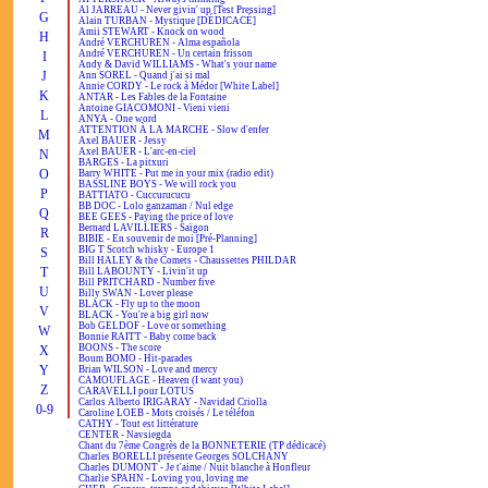
Al JARREAU - Never givin' up [Test Pressing]
G
Alain TURBAN - Mystique [DÉDICACÉ]
Amii STEWART - Knock on wood
H
André VERCHUREN - Alma española
André VERCHUREN - Un certain frisson
I
Andy & David WILLIAMS - What's your name
J
Ann SOREL - Quand j'ai si mal
Annie CORDY - Le rock à Médor [White Label]
K
ANTAR - Les Fables de la Fontaine
Antoine GIACOMONI - Vieni vieni
L
ANYA - One word
ATTENTION À LA MARCHE - Slow d'enfer
M
Axel BAUER - Jessy
Axel BAUER - L'arc-en-ciel
N
BARGES - La pitxuri
O
Barry WHITE - Put me in your mix (radio edit)
BASSLINE BOYS - We will rock you
P
BATTIATO - Cuccurucucu
BB DOC - Lolo ganzaman / Nul edge
Q
BEE GEES - Paying the price of love
Bernard LAVILLIERS - Saïgon
R
BIBIE - En souvenir de moi [Pré-Planning]
BIG T Scotch whisky - Europe 1
S
Bill HALEY & the Comets - Chaussettes PHILDAR
T
Bill LABOUNTY - Livin'it up
Bill PRITCHARD - Number five
U
Billy SWAN - Lover please
BLACK - Fly up to the moon
V
BLACK - You're a big girl now
Bob GELDOF - Love or something
W
Bonnie RAITT - Baby come back
BOONS - The score
X
Boum BOMO - Hit-parades
Y
Brian WILSON - Love and mercy
CAMOUFLAGE - Heaven (I want you)
Z
CARAVELLI pour LOTUS
Carlos Alberto IRIGARAY - Navidad Criolla
0-9
Caroline LOEB - Mots croisés / Le téléfon
CATHY - Tout est littérature
CENTER - Navsiegda
Chant du 7ème Congrès de la BONNETERIE (TP dédicacé)
Charles BORELLI présente Georges SOLCHANY
Charles DUMONT - Je t'aime / Nuit blanche à Honfleur
Charlie SPAHN - Loving you, loving me