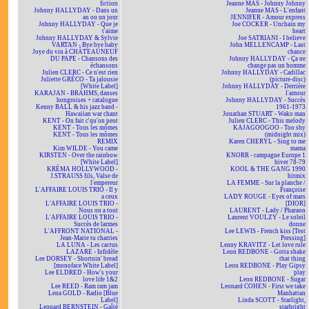
fiction
Jeanne MAS - Johnny Johnny
Johnny HALLYDAY - Dans un
Jeanne MAS - L'enfant
an ou un jour
JENNIFER - Amour express
Johnny HALLYDAY - Que je
Joe COCKER - Unchain my
t'aime
heart
Johnny HALLYDAY & Sylvie
Joe SATRIANI - I believe
VARTAN - Bye bye baby
John MELLENCAMP - Last
Joye du vin à CHÂTEAUNEUF
chance
DU PAPE - Chansons des
Johnny HALLYDAY - Ça ne
échansons
change pas un homme
Julien CLERC - Ce n'est rien
Johnny HALLYDAY - Cadillac
Juliette GRÉCO - Ta jalousie
(picture-disc)
[White Label]
Johnny HALLYDAY - Derrière
KARAJAN - BRAHMS, danses
l'amour
hongroises + catalogue
Johnny HALLYDAY - Succès
Kenny BALL & his jazz band -
1961-1973
Hawaiian war chant
Jonathan STUART - Wako man
KENT - On fait c'qu'on peut
Julien CLERC - This melody
KENT - Tous les mômes
KAJAGOOGOO - Too shy
KENT - Tous les mômes
(midnight mix)
REMIX
Karen CHERYL - Sing to me
Kim WILDE - You came
mama
KIRSTEN - Over the rainbow
KNORR - campagne Europe 1
[White Label]
hiver 78-79
KRÉMA HOLLYWOOD -
KOOL & THE GANG 1990
J.STRAUSS fils, Valse de
hitmix
l'empereur
LA FEMME - Sur la planche /
L'AFFAIRE LOUIS TRIO - Il y
Françoise
a ceux
LADY ROUGE - Eyes of mars
L'AFFAIRE LOUIS TRIO -
[DIOR]
Nous on a tout
LAURENT - Lady / Pharaon
L'AFFAIRE LOUIS TRIO -
Laurent VOULZY - Le soleil
Succès de larmes
donne
L'AFFRONT NATIONAL -
Lee LEWIS - French kiss [Test
Jean-Marie tu charries
Pressing]
LA LUNA - Les cactus
Lenny KRAVITZ - Let love rule
LAZARE - Infidèle
Leon REDBONE - Gotta shake
Lee DORSEY - Shortnin' bread
that thing
[monoface White Label]
Leon REDBONE - Play Gipsy
Lee ELDRED - How's your
play
love life 1&2
Leon REDBONE - Sugar
Lee REED - Ram ram jam
Leonard COHEN - First we take
Lena GOLD - Radio [Blue
Manhattan
Label]
Linda SCOTT - Starlight,
Leonard BERNSTEIN - Gaîté
starbright