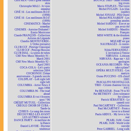
Chris REA - God's great banana
BOUNCE TRIO - Small streams
skin
big rivers
Christophe MALI - Je vous
Mavis STAPLES - The voice
emmène
Michel FUGAIN - Les lilas
CINÉ 16 - Les meilleures B.O.F.
(inédit)
(1998)
Michel JONASZ - Pôle Ouest
CINÉ 16 - Les meilleures B.O.F.
Michel POLNAREFF - Les
(1999)
premières années
CINEMATICS - Maybe
Michel SARDOU - Être et ne
someday
pas avoir été
CINEMIX - Antoine Duhamel /
Michel SARDOU - Maudits
Ennio Morricone
Français
Claude FRANÇOIS - Collection
MISS WHITE & the drunken
Artistes de Légende
piano
Claudio MONTEVERDI -
MOZART est gai
L'Orfeo (extraits)
NAUFRAGÉS - À contre-
CLUB CCF - Prestige Classique
courant
CLUB CCF - Prestige Rossini
Nilda FERNANDEZ -
CLUB DIAL - Le plein de tubes
L'invitation à Venise
CMJ New Music Monthly 91 -
NIRVANA - Lithium
March 2001
NIRVANA - Rape me + All
CMJ New Music Monthly 92 -
apologies
April 2001
OCEANIA RECORDS - Why
COCA-COLA - Let's party
take a plane?
selection 2004
OPÉRA MULTI STEEL - Les
COCHONOU 25ème
martyrs
anniversaire - 3 grands succès
Oxmo PUCCINO - OX-clusif
COLDPLAY - Left right left
2001
right left
PASCALITO NEOSTALGIA
COLUMBIA - Artist News 4
TRIO - Citizen chanteur live in
mars 1998
NYC
COLUMBIA 96 - The road
Pat BENATAR - From 79 to 93
ahead
Pat METHENY - Zero tolerance
COLUMBIA Et toi t'écoutes
for silence
quoi ? 96
Patrick SÉBASTIEN - Le
CRÉDIT MUTUEL - Collection
samedi soir
CRÉOLE CHOIR OF CUBA -
Paul McCARTNEY - Collection
Tande-la
Paul McCARTNEY - From a
CYRIUS - Le sang des roses
lover to a friend
DÉCOUVREZ-LES AVANT
Paula ABDUL - My love is for
LES AUTRES volume 4
real
DANCE PARTY - le meilleur de
PEARL JAM - Gone
la Dance
PEARL JAM - World wide
Daniel LAVOIE - Docteur
suicide
tendresse
Peter GABRIEL - Long walk