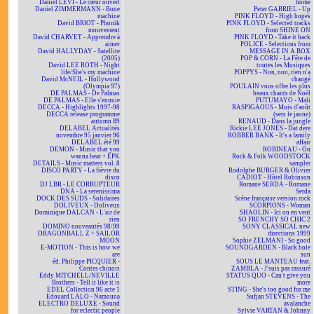
Daniel LEVI - Le cœur ouvert
home
Daniel ZIMMERMANN - Bone
Peter GABRIEL - Up
machine
PINK FLOYD - High hopes
David BRIOT - Phonik
PINK FLOYD - Selected tracks
mouvement
from SHINE ON
David CHARVET - Apprendre à
PINK FLOYD - Take it back
aimer
POLICE - Selections from
David HALLYDAY - Satellite
MESSAGE IN A BOX
(2005)
POP & CORN - La Fête de
David LEE ROTH - Night
toutes les Musiques
life/She's my machine
POPPYS - Non, non, rien n'a
David McNEIL - Hollywood
changé
(Olympia 97)
POULAIN vous offre les plus
DE PALMAS - De Palmas
beaux chants de Noël
DE PALMAS - Elle s'ennuie
PUTUMAYO - Mali
DECCA - Highlights 1997-98
RASPIGAOUS - Mois d'août
DECCA release programme
(sers le jaune)
autumn 89
RENAUD - Dans la jungle
DELABEL Actualités
Rickie LEE JONES - Dat dere
novembre 95 janvier 96
ROBBER BANK - It's a family
DELABEL été 99
affair
DEMON - Music that you
ROBINEAU - On
wanna hear + EPK
Rock & Folk WOODSTOCK
DETAILS - Music matters vol. 8
sampler
DISCO PARTY - La fièvre du
Rodolphe BURGER & Olivier
disco
CADIOT - Hôtel Robinson
DJ LBR - LE CORRUPTEUR
Romane SERDA - Romane
DNA - La serenissima
Serda
DOCK DES SUDS - Solidaires
Scène française version rock
DOLIVEUX - Doliveux
SCORPIONS - Woman
Dominique DALCAN - L'air de
SHAOLIN - Ici on en veut
rien
SO FRENCHY SO CHIC 2
DOMINO nouveautés 98/99
SONY CLASSICAL new
DRAGONBALL Z + SAILOR
directions 1999
MOON
Sophie ZELMANI - So good
E-MOTION - This is how we
SOUNDGARDEN - Black hole
are
sun
éd. Philippe PICQUIER -
SOUS LE MANTEAU feat.
Contes chinois
ZAMBLA - J'suis pas rassuré
Eddy MITCHELL/NEVILLE
STATUS QUO - Can't give you
Brothers - Tell it like it is
more
EDEL Collection 96 acte 1
STING - She's too good for me
Edouard LALO - Namouna
Sufjan STEVENS - The
ELECTRO DELUXE - Sound
avalanche
for eclectic people
Sylvie VARTAN & Johnny