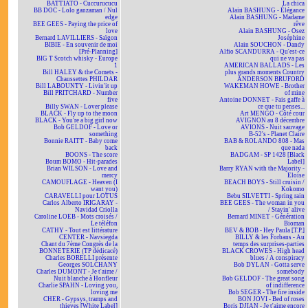
BATTIATO - Cuccurucucu
La chica
BB DOC - Lolo ganzaman / Nul
Alain BASHUNG - Élégance
edge
Alain BASHUNG - Madame
BEE GEES - Paying the price of
rêve
love
Alain BASHUNG - Osez
Bernard LAVILLIERS - Saïgon
Joséphine
BIBIE - En souvenir de moi
Alain SOUCHON - Dandy
[Pré-Planning]
Alfio SCANDURRA - Qu'est-ce
BIG T Scotch whisky - Europe
qui ne va pas
1
AMERICAN BALLADS - Les
Bill HALEY & the Comets -
plus grands moments Country
Chaussettes PHILDAR
ANDERSON BRUFORD
Bill LABOUNTY - Livin'it up
WAKEMAN HOWE - Brother
Bill PRITCHARD - Number
of mine
five
Antoine DONNET - Fais gaffe à
Billy SWAN - Lover please
ce que tu penses...
BLACK - Fly up to the moon
Art MENGO - Côté cour
BLACK - You're a big girl now
AVIGNON au 8 décembre
Bob GELDOF - Love or
AVIONS - Nuit sauvage
something
B-52's - Planet Claire
Bonnie RAITT - Baby come
BAB & ROLANDO 808 - Mas
back
que nada
BOONS - The score
BADGAM - SP 1428 [Black
Boum BOMO - Hit-parades
Label]
Brian WILSON - Love and
Barry RYAN with the Majority -
mercy
Eloïse
CAMOUFLAGE - Heaven (I
BEACH BOYS - Still cruisin /
want you)
Kokomo
CARAVELLI pour LOTUS
Bebu SILVETTI - Spring rain
Carlos Alberto IRIGARAY -
BEE GEES - The woman in you
Navidad Criolla
/ Stayin' alive
Caroline LOEB - Mots croisés /
Bernard MINET - Génération
Le téléfon
Bioman
CATHY - Tout est littérature
BEV & BOB - Hey Paula [T.P.]
CENTER - Navsiegda
BILLY & les Forbans - Au
Chant du 7ème Congrès de la
temps des surprises-parties
BONNETERIE (TP dédicacé)
BLACK CROWES - High head
Charles BORELLI présente
blues / A conspiracy
Georges SOLCHANY
Bob DYLAN - Gotta serve
Charles DUMONT - Je t'aime /
somebody
Nuit blanche à Honfleur
Bob GELDOF - The great song
Charlie SPAHN - Loving you,
of indifference
loving me
Bob SEGER - The fire inside
CHER - Gypsys, tramps and
BON JOVI - Bed of roses
thieves [White Label]
Boris DJIAN - Je t'aime encore