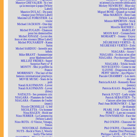
Maurice CHEVALIER - Si c'est
m'attend à la rentrée (dédicacé)
ça la musique à papa [White
Mickey NEWBURY - Blue sky
Label]
shining [White Label]
Maurice DULAC - Du pain
Miguel BOSÉ - Quand ça va mal
chaque jour [White Label]
Mike MAREEN - Here I am
Maxime LE FORESTIER - La
[White Label]
visite
Minnie RIPERTON - Stick
Michael JACKSON - One day
together 1 & 2
in your life
Mireille MATHIEU -
Michel FUGAIN - Chanson
BARCLAY
pour les demoiselles
MOON RAY - Comanchero
Michel JONASZ - Le roi des
MORIARTY - Jimmy / Enjoy
fous et des oiseaux [Blue Label]
the silence
Michel POLNAREFF - Kama
NÉGRESSES VERTES - IL
Sutra
NÉGRESSES VERTES - Zobi
Michel SARDOU - Interdit aux
la mouche
bébés
NIAGARA - Assez !
Mike BRANT - Summertime
NIAGARA - Je dois m'en aller
pour Mademoiselle
NIAGARA - Psychotrope [Test
MILLIAT FRÈRES - Super
Pressing]
Surprise Party n° 8
NIAGARA - Tchiki boum
MONTY - Moi je préfère la
NOVECENTO - Come to me
France
O-ZONE - Dragostea din teï
MORRISSEY - The last of the
PÉPIT' SHOW - Aye Pépito !
famous international playboys
Pascale CHAMBRY - Les mots
MOVIE MUSIC - Stars de la
du jour
pub
Patricia KAAS - Kennedy Rose
Natali KAUFMANN - Lover
(remix)
Natali KAUFMANN - Lover
Patricia KAAS - Regarde les
(bleu)
riches
NATALYS - Ses premiers cris
Patrick JUVET - Lady night
NIAGARA - Flammes de l'enfer
Patrick SÉBASTIEN - Tu
NIAGARA - Flammes de l'enfer
t'laisses aller (ma vieille)
(maxi)
Paul-Jean BOROWSKY - L'âge
Nicole CROISILLE - L'été
de diamant
NICOLETTA - Un homme
PEARL JAM - Given to fly
Nina HAGEN - Hold me
PERET - Late mi corazon
Nino FERRER - La Carmencita
Pete TOWNSHEND - Face the
[White Label]
face
Nino ROTA - O Venise, Venaga,
Phil O'KINS - Chasseur de
Venus
charme
NOUCHKAÏ - Différence
Phil O'KINS - Chasseur de
NUTS - Rock'n'Nuts 2, Wooly
charme [Test Pressing]
bully/The letter
Philippe LAVIL - EP 4 Titres