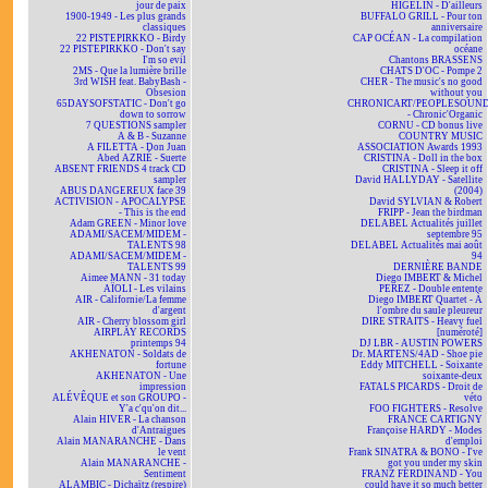
jour de paix
HIGELIN - D'ailleurs
1900-1949 - Les plus grands
BUFFALO GRILL - Pour ton
classiques
anniversaire
22 PISTEPIRKKO - Birdy
CAP OCÉAN - La compilation
22 PISTEPIRKKO - Don't say
océane
I'm so evil
Chantons BRASSENS
2MS - Que la lumière brille
CHATS D'OC - Pompe 2
3rd WISH feat. BabyBash -
CHER - The music's no good
Obsesion
without you
65DAYSOFSTATIC - Don't go
CHRONICART/PEOPLESOUN
down to sorrow
- Chronic'Organic
7 QUESTIONS sampler
CORNU - CD bonus live
A & B - Suzanne
COUNTRY MUSIC
A FILETTA - Don Juan
ASSOCIATION Awards 1993
Abed AZRIÉ - Suerte
CRISTINA - Doll in the box
ABSENT FRIENDS 4 track CD
CRISTINA - Sleep it off
sampler
David HALLYDAY - Satellite
ABUS DANGEREUX face 39
(2004)
ACTIVISION - APOCALYPSE
David SYLVIAN & Robert
- This is the end
FRIPP - Jean the birdman
Adam GREEN - Minor love
DELABEL Actualités juillet
ADAMI/SACEM/MIDEM -
septembre 95
TALENTS 98
DELABEL Actualités mai août
ADAMI/SACEM/MIDEM -
94
TALENTS 99
DERNIÈRE BANDE
Aimee MANN - 31 today
Diego IMBERT & Michel
AÏOLI - Les vilains
PEREZ - Double entente
AIR - Californie/La femme
Diego IMBERT Quartet - À
d'argent
l'ombre du saule pleureur
AIR - Cherry blossom girl
DIRE STRAITS - Heavy fuel
AIRPLAY RECORDS
[numéroté]
printemps 94
DJ LBR - AUSTIN POWERS
AKHENATON - Soldats de
Dr. MARTENS/4AD - Shoe pie
fortune
Eddy MITCHELL - Soixante
AKHENATON - Une
soixante-deux
impression
FATALS PICARDS - Droit de
ALÉVÊQUE et son GROUPO -
véto
Y'a c'qu'on dit...
FOO FIGHTERS - Resolve
Alain HIVER - La chanson
FRANCE CARTIGNY
d'Antraigues
Françoise HARDY - Modes
Alain MANARANCHE - Dans
d'emploi
le vent
Frank SINATRA & BONO - I've
Alain MANARANCHE -
got you under my skin
Sentiment
FRANZ FERDINAND - You
ALAMBIC - Dichaïtz (respire)
could have it so much better