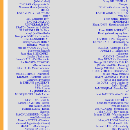
[White Label]
Dizzy GILLESPIE - At
DVORAK - Symphonie du
Newport
Nouveau Monde (extraits) -
DONOVAN - Love is only
MIKAL
feeling
Eddie MONEY - Where's the
EARTH WIND & FIRE - The
party?
very best
EMI Christmas 1974
Elton JOHN - Believe
ENCYCLOPAEDIA
[MONOFACE]
UNIVERSALIS 1972
Elton JOHN - Sleeping with the
ERATO - Concert sur 3 siècles
past
FLESH FOR LULU - Final
Elton JOHN & RUPAUL -
vinyl (and live flesh)
Don't go breaking my heart
George WINSTON - December
(remixes)
Gilles LANGOUREAU
Eric BURDON - Starportrait
Hommage à Mado ROBIN
Etienne DAHO - Mon manège à
HONDA - Wake up!
moi
Jacques VANDEVOORDE -
FUMÉES - Chansons d'hier
Miserere [dédicacé]
FUMÉES II - Mélodies et
Jean-Marc BIENCOURT -
chansons
Jingles d'imitations
GAMINE - Dream boy
Jimmy HALL - Cadillac tracks
Gary NUMAN - New anger
Joe DASSIN - CBS 66343
George HARRISON - 33 & 1/3
(Radio France)
[White Label/Test Pressing]
John CALE - Music for a new
George MICHAEL - Amazing
society
GROOVERIDER - Rainbows of
Jon ANDERSON - Animation
colour (MAW remixes)
KROKUS - Hardware [White
HAPPY MONDAYS - Pills 'n'
Label/Test Pressing]
thrills and bellyaches
la TRIBUNE de GENÈVE
Ian DURY - Lord Upminster
LBS - Action
JAM - The gift
LBS - Aurum
JAMIROQUAI - Sampler Best
Le MONDE de la
of
MUSIQUE/TÉLÉRAMA - Les
Janet JACKSON - Got 'til it's
copieurs
gone
LEVEL 42 - Level 42
Jean SCHULTHEIS -
Lionel HAMPTON - Jazz in
Confidence pour confidence
jazz [White Label]
(remixes house)
Madleen KANE - Rough
Joe JACKSON - Stepping out
diamond
John HIATT - Slow turning
MAGNUM BONUM - Gigolo
Johnny CASH - Water from the
(english version)
wells of home
Maurice BITTER - Chants et
Johnny CLEGG & Savuka -
danses d'Argentine [dédicacé]
Third world child
MAXELL - Rock Sampler
Julien CLERC - This melody
Nathalie CARDONE -
[Test Pressing]