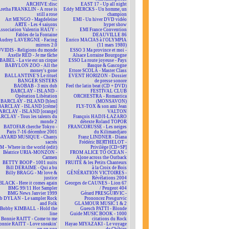
ARCHIVE:disc
EAST 17 - Up all night
retha FRANKLIN - A rose is
Eddy MERCKS - Un homme, un
still a rose
champion
Art MENGO - Magdeleine
EMI - Un hiver DVD vidéo
ARTE - Les 4 saisons
hyper show
ssociation Valentin HAÜY -
EMI France Convention
Fables de la Fontaine
DEAUVILLE 86
Audrey LAVERGNE - Facing
Enrico MACIAS à l'OLYMPIA
mirrors 2.0
(11 mars 1980)
VIDIS - Religions du monde
ESSO 3 Ma province et moi -
Axelle RED - Je me fâche
Alsace Lorraine Bourgogne
BABEL - La vie est un cirque
ESSO La route joyeuse - Pays
BABYLON ZOO - All the
Basque & Gascogne
money's gone
Ettore SCOLA - Master Class
BALLANTINE'S Le rituel
EVENT HORIZON - Dossier
BANGER SISTERS
de presse sonore
BAOBAB - 3 mix dub
Feel the latin beat (CD + DVD)
BARCLAY - ISLAND -
FESTIVAL CLUB
Opération Libération
ORCHESTRA - Romantica
BARCLAY - ISLAND [bleu]
(MONSAVON)
BARCLAY - ISLAND [crème]
FLY-TOX & son ami Jean
ARCLAY - ISLAND [orange]
VALTON
RCLAY - Tous les talents du
François HADJI-LAZARO
monde 2
détexte Roland TOPOR
BATOFAR cherche Tokyo -
FRANCORUSSE - Les neiges
Paris 7-16 décembre 2001
du Kilimandjaro
BAYARD MUSIQUE - Chants
Franz LINDNER - Diana
sacrés
Frédéric BERTHELOT -
 - Where in the world (edit)
Privilège [CD+SP]
Béatrice URIA-MONZON -
FROM ALICE TO OCEAN -
Carmen
Alone across the Outback
BETTY BOOP - 1001 nuits
FRUITÉ & les Petits Chanteurs
Bill DERAIME - Qui a bu
à la Croix de Bois
Billy BRAGG - Mr love &
GÉNÉRATION VICTOIRES -
justice
Révélations 2004
BLACK - Here it comes again
Georges de CAUNES - Lion 67
BMG 99/11 Hot Sampler
/ Peugeot 404
BMG News Janvier 1999
Gérard PRESGURVIC -
b DYLAN - Le sampler Rock
Prononcez Presgurvic
and Folk
GLAMOUR MUSIC 1 & 2
Bobby KIMBALL - Hold the
Guesch PATTI - Blonde
line
Guide MUSIC BOOK - 1000
Bonnie RAITT - Come to me
citations du Rock
onnie RAITT - Love sneakin'
Hayao MIYAZAKI - Le voyage