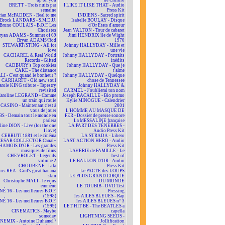
up on you
de Chihiro
BRETT - Trois nuits par
I LIKE IT LIKE THAT - Audio
semaine
Press Kit
rian McFADDEN - Real to me
INDIENS - Sacred spirit
Brock LANDARS - S.M.D.U.
Isabelle BOULAY - Disque
Bruno COULAIS - B.O.F. Les
d'Or États d'amour
Choristes
Jean VALTON - Tour de cabaret
ryan ADAMS - Summer of 69
Jimi HENDRIX île de Wight
Bryan ADAMS/Rod
1970
STEWART/STING - All for
Johnny HALLYDAY - Mille et
love
une vie
CACHAREL & Real World
Johnny HALLYDAY - Portraits
Records - Gifted
inédits
CADBURY's Top cookies
Johnny HALLYDAY - Que je
CAKE - The distance
t'aime
LI - C'est quand le bonheur ?
Johnny HALLYDAY - Quelque
CARHARTT - Old new soul
chose de Tennessee
arole KING tribute - Tapestry
Johnny HALLYDAY &
revisited
CARMEL - J'oublierai ton nom
aroline LEGRAND - Comme
Joseph RACAILLE - Bio promo
un train qui roule
Kylie MINOGUE - Calendrier
CASINO - Maintenant c'est à
2001
vous de jouer
L'HOMME AU MASQUE DE
BS - Demain tout le monde en
FER - Dossier de presse sonore
parlera
La MESSALINE française
line DION - Live (for the one
LA PART DES TÉNÈBRES -
I love)
Audio Press Kit
CERRUTI 1881 et le cinéma
LA STRADA - Libero
CESAR COLLECTOR Canal+
LAST ACTION HERO - Audio
HAMOIS D'OR - Les grandes
Press Kit
musiques de films
LAVERIE de FAMILLE - Le
CHEVROLET - Legends
best of
volume 2
LE BALLON D'OR - Audio
CHOUBENE - Lila
Press Kit
ris REA - God's great banana
Le PACTE des LOUPS
skin
LE PLUS GRAND CIRQUE
Christophe MALI - Je vous
DU MONDE
emmène
LE TOUBIB - DVD Test
NÉ 16 - Les meilleures B.O.F.
Pressing
(1998)
les AILES BLEUES - Rap
NÉ 16 - Les meilleures B.O.F.
les AILES BLEUES n° 3
(1999)
LET HIT BE - The BEATLES a
CINEMATICS - Maybe
capella
someday
LIGHTNING SEEDS -
NEMIX - Antoine Duhamel /
Jollification