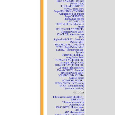
RICKY AMIGOS - Delirios
[White Label]
ROCK AROUND THE
WORLD radio show
Roger BOURDIN - TIMING 8,
Confidences d'un flûtiste
Roger VERMEER -
Rumba/Cha-cha-cha
SAD CAFÉ - Olé
SCHÖLLER - In Schöller ist
Musik
SIGUE SIGUE SPUTNICK -
Flaunt it [White Label]
SONOLOR - Vœux sonores
1975
Sophie MARCEAU - Certitude
[White Label]
STOFFEL & FILS 1950-1975
T'PAU - Rage [White Label]
TEPPAZ - Technique spatio-
dynamic
Théâtre de l'EMPIRE -
compilation Rétro
TOPALOFF-VERCHUREN -
Le couple idéal [TP/WL]
TOPALOFF~VERCHUREN -
Le couple idéal [dédicacé]
Victoria PARRY - Love and
devotion [White Label]
WESTBOUND SOUND -
Sampler promo
WYOMING TRAVEL
COMMISSION - In Wyoming
YANN - Continent perdu
(continue continue)
45 TOURS
Éditions musicales LEBRIOT -
MIDEM 1970
20ème anniversaire de
CONFORAMA
5000 VOLTS - Motion man /
Bye love
ABC - Poison arrow