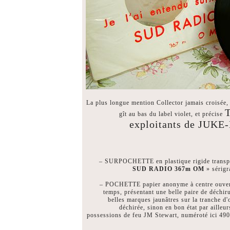
La plus longue mention Collector jamais croisée, 
gît au bas du label violet, et précise
exploitants de JUK
– SURPOCHETTE en plastique rigide transpa
SUD RADIO 367m OM
» sérigr
– POCHETTE papier anonyme à centre ouvert 
temps, présentant une belle paire de déchiru
belles marques jaunâtres sur la tranche d
déchirée, sinon en bon état par ailleu
possessions de feu JM Stewart, numéroté ici 4900