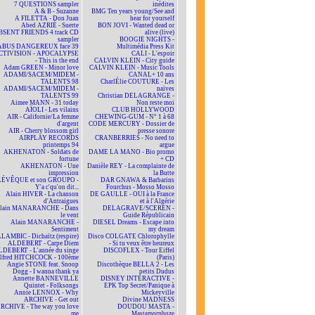
7 QUESTIONS sampler
inédites
A & B - Suzanne
BMG Ten years young/See and
A FILETTA - Don Juan
hear for yourself
Abed AZRIÉ - Suerte
BON JOVI - Wanted dead or
BSENT FRIENDS 4 track CD
alive (live)
sampler
BOOGIE NIGHTS -
ABUS DANGEREUX face 39
Multimédia Press Kit
CTIVISION - APOCALYPSE
CALI - L'espoir
- This is the end
CALVIN KLEIN - City guide
Adam GREEN - Minor love
CALVIN KLEIN - Music Tools
ADAMI/SACEM/MIDEM -
CANAL+ 10 ans
TALENTS 98
CharlÉlie COUTURE - Les
ADAMI/SACEM/MIDEM -
naïves
TALENTS 99
Christian DELAGRANGE -
Aimee MANN - 31 today
Non reste moi
AÏOLI - Les vilains
CLUB HOLLYWOOD
AIR - Californie/La femme
CHEWING-GUM - N° 1 à 68
d'argent
CODE MERCURY - Dossier de
AIR - Cherry blossom girl
presse sonore
AIRPLAY RECORDS
CRANBERRIES - No need to
printemps 94
argue
AKHENATON - Soldats de
DAME LA MANO - Bio promo
fortune
+ CD
AKHENATON - Une
Danièle REY - La complainte de
impression
la Butte
ÉVÊQUE et son GROUPO -
DAR GNAWA & Barbarins
Y'a c'qu'on dit...
Fourchus - Mosso Mosso
Alain HIVER - La chanson
DE GAULLE - OUI à la France
d'Antraigues
et à l'Algérie
lain MANARANCHE - Dans
DELAGRAVE/SCEREN -
le vent
Guide Républicain
Alain MANARANCHE -
DIESEL Dreams - Escape into
Sentiment
my dream
LAMBIC - Dichaïtz (respire)
Disco COLGATE Chlorophylle
ALDEBERT - Carpe Diem
- Si tu veux être heureux
DEBERT - L'année du singe
DISCOFLEX - Tour Eiffel
lfred HITCHCOCK - 100ème
(Paris)
Angie STONE feat. Snoop
Discothèque BELLA 2 - Les
Dogg - I wanna thank ya
petits Dudus
Annette BANNEVILLE
DISNEY INTERACTIVE -
Quintet - Folksongs
EPK Top Secret/Panique à
Annie LENNOX - Why
Mickeyville
ARCHIVE - Get out
Divine MADNESS
RCHIVE - The way you love
DOUDOU MASTA -
me
Mastamorphoze