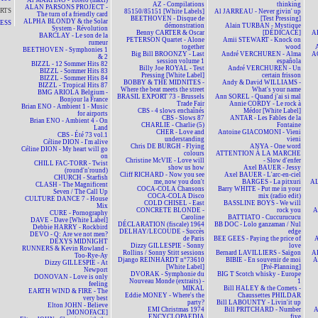
Al MARTINO - Torero (maxi)
AZ - Compilations
thinking
ALAN PARSONS PROJECT -
RTS
85150/85151 [White Labels]
Al JARREAU - Never givin' up
The turn of a friendly card
BEETHOVEN - Disque de
[Test Pressing]
ALPHA BLONDY & the Solar
NESS
démonstration
Alain TURBAN - Mystique
System - Révolution
Benny CARTER & Oscar
[DÉDICACÉ]
A
BARCLAY - Le son de la
PETERSON Quartet - Alone
Amii STEWART - Knock on
rumeur
together
wood
BEETHOVEN - Symphonies 1
Big Bill BROONZY - Last
André VERCHUREN - Alma
A
& 2
session volume 1
española
BIZZL - 12 Sommer Hits 82
Billy Joe ROYAL - Test
André VERCHUREN - Un
BIZZL - Sommer Hits 83
Pressing [White Label]
certain frisson
BIZZL - Sommer Hits 84
BOBBY & THE MIDNITES -
Andy & David WILLIAMS -
BIZZL - Tropical Hits 87
Where the beat meets the street
What's your name
BMG ARIOLA Belgium -
BRASIL EXPORT 73 - Brussels
Ann SOREL - Quand j'ai si mal
Bonjour la France
Trade Fair
Annie CORDY - Le rock à
Brian ENO - Ambient 1 - Music
CBS - 4 slows enchaînés
Médor [White Label]
for airports
CBS - Slows 87
ANTAR - Les Fables de la
Brian ENO - Ambient 4 - On
CHARLIE - Charlie (5)
Fontaine
Land
CHER - Love and
Antoine GIACOMONI - Vieni
CBS - Été 73 vol.1
understanding
vieni
Céline DION - I'm alive
Chris DE BURGH - Flying
ANYA - One word
Céline DION - My heart will go
colours
ATTENTION À LA MARCHE
on
Christine McVIE - Love will
- Slow d'enfer
CHILL FAC-TORR - Twist
show us how
Axel BAUER - Jessy
(round'n'round)
Cliff RICHARD - Now you see
Axel BAUER - L'arc-en-ciel
CHURCH - Starfish
me, now you don't
BARGES - La pitxuri
AL
CLASH - The Magnificent
COCA-COLA Chansons
Barry WHITE - Put me in your
Seven / The Call Up
COCA-COLA Disco
mix (radio edit)
CULTURE DANCE 7 - House
COLD CHISEL - East
BASSLINE BOYS - We will
Mix
CONCRETE BLONDE -
rock you
A
CURE - Pornography
Caroline
BATTIATO - Cuccurucucu
DAVE - Dave [White Label]
DÉCLARATION (fiscale) 1964
BB DOC - Lolo ganzaman / Nul
Debbie HARRY - Rockbird
DELHAY/LECOUDE - Succès
edge
DEVO - Q: Are we not men?
de Paris
BEE GEES - Paying the price of
A
DEXYS MIDNIGHT
Dizzy GILLESPIE - Sonny
love
RUNNERS & Kevin Rowland -
Rollins / Sonny Stitt sessions
Bernard LAVILLIERS - Saïgon
AL
Too-Rye-Ay
Django REINHARDT n°73610
BIBIE - En souvenir de moi
A
Dizzy GILLESPIE - At
[White Label]
[Pré-Planning]
Newport
DVORAK - Symphonie du
BIG T Scotch whisky - Europe
DONOVAN - Love is only
Nouveau Monde (extraits) -
1
feeling
MIKAL
Bill HALEY & the Comets -
EARTH WIND & FIRE - The
Eddie MONEY - Where's the
Chaussettes PHILDAR
very best
party?
Bill LABOUNTY - Livin'it up
Elton JOHN - Believe
EMI Christmas 1974
Bill PRITCHARD - Number
A
[MONOFACE]
ENCYCLOPAEDIA
five