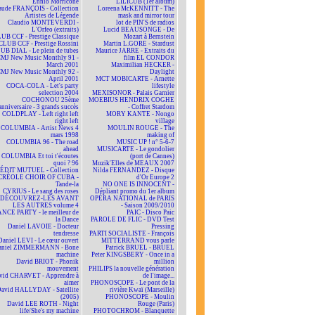
Ennio Morricone
LILICUB (1er album)
aude FRANÇOIS - Collection
Loreena McKENNITT - The
Artistes de Légende
mask and mirror tour
Claudio MONTEVERDI -
lot de PIN'S de radios
L'Orfeo (extraits)
Lucid BEAUSONGE - De
UB CCF - Prestige Classique
Mozart à Bernstein
CLUB CCF - Prestige Rossini
Martin L.GORE - Stardust
UB DIAL - Le plein de tubes
Maurice JARRE - Extraits du
MJ New Music Monthly 91 -
film EL CONDOR
March 2001
Maximilian HECKER -
MJ New Music Monthly 92 -
Daylight
April 2001
MCT MOBICARTE - Arnette
COCA-COLA - Let's party
lifestyle
selection 2004
MEXISONOR - Palais Garnier
COCHONOU 25ème
MOEBIUS HENDRIX COGHE
anniversaire - 3 grands succès
- Coffret Stardom
COLDPLAY - Left right left
MORY KANTE - Nongo
right left
village
COLUMBIA - Artist News 4
MOULIN ROUGE - The
mars 1998
making of
COLUMBIA 96 - The road
MUSIC UP ! n° 5-6-7
ahead
MUSICARTE - Le gondolier
COLUMBIA Et toi t'écoutes
(port de Cannes)
quoi ? 96
Muzik'Elles de MEAUX 2007
ÉDIT MUTUEL - Collection
Nilda FERNANDEZ - Disque
CRÉOLE CHOIR OF CUBA -
d'Or Europe 2
Tande-la
NO ONE IS INNOCENT -
CYRIUS - Le sang des roses
Dépliant promo du 1er album
DÉCOUVREZ-LES AVANT
OPÉRA NATIONAL de PARIS
LES AUTRES volume 4
- Saison 2009/2010
NCE PARTY - le meilleur de
PAIC - Disco Paic
la Dance
PAROLE DE FLIC - DVD Test
Daniel LAVOIE - Docteur
Pressing
tendresse
PARTI SOCIALISTE - François
Daniel LEVI - Le cœur ouvert
MITTERRAND vous parle
aniel ZIMMERMANN - Bone
Patrick BRUEL - BRUEL
machine
Peter KINGSBERY - Once in a
David BRIOT - Phonik
million
mouvement
PHILIPS la nouvelle génération
vid CHARVET - Apprendre à
de l'image...
aimer
PHONOSCOPE - Le pont de la
avid HALLYDAY - Satellite
rivière Kwaï (Marseille)
(2005)
PHONOSCOPE - Moulin
David LEE ROTH - Night
Rouge (Paris)
life/She's my machine
PHOTOCHROM - Blanquette