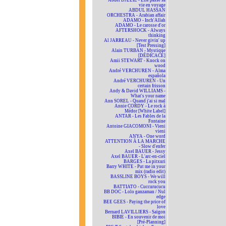
Abdel DJELIL - Elle passe sa
vie en voyage
ABDUL HASSAN
ORCHESTRA - Arabian affair
ADAMO - Inch'Allah
ADAMO - Le carosse d'or
AFTERSHOCK - Always
thinking
Al JARREAU - Never givin' up
[Test Pressing]
Alain TURBAN - Mystique
[DÉDICACÉ]
Amii STEWART - Knock on
wood
André VERCHUREN - Alma
española
André VERCHUREN - Un
certain frisson
Andy & David WILLIAMS -
What's your name
Ann SOREL - Quand j'ai si mal
Annie CORDY - Le rock à
Médor [White Label]
ANTAR - Les Fables de la
Fontaine
Antoine GIACOMONI - Vieni
vieni
ANYA - One word
ATTENTION À LA MARCHE
- Slow d'enfer
Axel BAUER - Jessy
Axel BAUER - L'arc-en-ciel
BARGES - La pitxuri
Barry WHITE - Put me in your
mix (radio edit)
BASSLINE BOYS - We will
rock you
BATTIATO - Cuccurucucu
BB DOC - Lolo ganzaman / Nul
edge
BEE GEES - Paying the price of
love
Bernard LAVILLIERS - Saïgon
BIBIE - En souvenir de moi
[Pré-Planning]