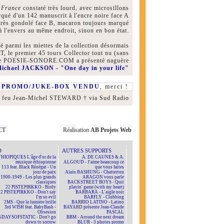
 France
constaté très lourd, avec microsillons
arqué d'un 142 manuscrit à l'encre noire face A
r très gondolé face B, macaron toujours marqué
à l'envers au même endroit, sinon en bon état.
é parmi les miettes de la collection désormais
, le premier 45 tours Collector tout nu (sans
 que POESIE-SONORE.COM a présenté naguère
ichael JACKSON - "One day in your life"
P
PROMO/JUKE-BOX VENDU
, merci !
: feu Jean-Michel STEWARD † via Sud Radio
CT
Réalisation
AB Projets Web
D
AUTRES SUPPORTS
HIOPIQUES L'âge d'or de la
A. DE CAUNES & A.
musique éthiopienne
ALGOUD - J'aime beaucoup ce
113 feat. Black Rénégat - Un
que vous faites
jour de paix
Alain BASHUNG - Chatterton
1900-1949 - Les plus grands
ARAGON vous parle
classiques
BACKSTREET BOYS - Quit
22 PISTEPIRKKO - Birdy
playin' game (with my heart)
22 PISTEPIRKKO - Don't say
BARBARA - L'aigle noir
I'm so evil
BARFLY - Clubbing
2MS - Que la lumière brille
BARRIO LATINO - Latino
3rd WISH feat. BabyBash -
BAYARD présente Jean-Claude
Obsesion
PASCAL
5DAYSOFSTATIC - Don't go
BBM - Around the next dream
down to sorrow
BLUR - 3 photos promo