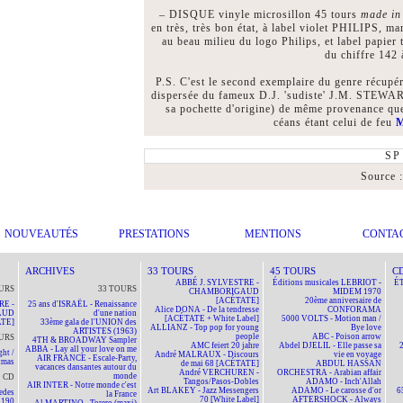
– DISQUE vinyle microsillon 45 tours
made in
en très, très bon état, à label violet PHILIPS, m
au beau milieu du logo Philips, et label papie
du chiffre 142 
P.S. C'est le second exemplaire du genre récupér
dispersée du fameux D.J. 'sudiste' J.M. STEWART
sa pochette d'origine) de même provenance
céans étant celui de feu
M
S
Source 
NOUVEAUTÉS
PRESTATIONS
MENTIONS
CONTA
ARCHIVES
33 TOURS
45 TOURS
C
ABBÉ J. SYLVESTRE -
Éditions musicales LEBRIOT -
ÉT
URS
33 TOURS
CHAMBORIGAUD
MIDEM 1970
[ACÉTATE]
20ème anniversaire de
RE -
25 ans d'ISRAËL - Renaissance
Alice DONA - De la tendresse
CONFORAMA
AUD
d'une nation
[ACÉTATE + White Label]
5000 VOLTS - Motion man /
TE]
33ème gala de l'UNION des
ALLIANZ - Top pop for young
Bye love
ARTISTES (1963)
people
ABC - Poison arrow
URS
4TH & BROADWAY Sampler
AMC feiert 20 jahre
Abdel DJELIL - Elle passe sa
ABBA - Lay all your love on me
ht /
André MALRAUX - Discours
vie en voyage
AIR FRANCE - Escale-Party,
tmas
de mai 68 [ACÉTATE]
ABDUL HASSAN
vacances dansantes autour du
André VERCHUREN -
ORCHESTRA - Arabian affair
monde
CD
Tangos/Pasos-Dobles
ADAMO - Inch'Allah
AIR INTER - Notre monde c'est
Art BLAKEY - Jazz Messengers
ADAMO - Le carosse d'or
6
edes
la France
70 [White Label]
AFTERSHOCK - Always
190