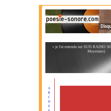
« je l'ai entendu sur SUD RADIO 3
Moyennes)
A
B
C
D
E
F