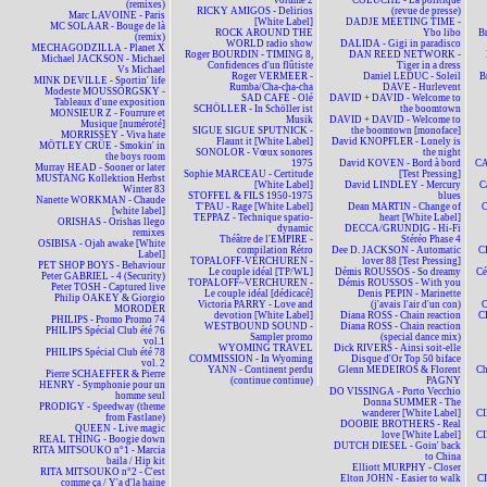
volume 2
COLUCHE - La politique
(remixes)
RICKY AMIGOS - Delirios
(revue de presse)
Marc LAVOINE - Paris
[White Label]
DADJE MEETING TIME -
MC SOLAAR - Bouge de là
ROCK AROUND THE
Ybo libo
B
(remix)
WORLD radio show
DALIDA - Gigi in paradisco
MECHAGODZILLA - Planet X
Roger BOURDIN - TIMING 8,
DAN REED NETWORK -
Michael JACKSON - Michael
Confidences d'un flûtiste
Tiger in a dress
Vs Michael
Roger VERMEER -
Daniel LEDUC - Soleil
B
MINK DEVILLE - Sportin' life
Rumba/Cha-cha-cha
DAVE - Hurlevent
Modeste MOUSSORGSKY -
SAD CAFÉ - Olé
DAVID + DAVID - Welcome to
Tableaux d'une exposition
SCHÖLLER - In Schöller ist
the boomtown
MONSIEUR Z - Fourrure et
Musik
DAVID + DAVID - Welcome to
Musique [numéroté]
SIGUE SIGUE SPUTNICK -
the boomtown [monoface]
MORRISSEY - Viva hate
Flaunt it [White Label]
David KNOPFLER - Lonely is
MÖTLEY CRÜE - Smokin' in
SONOLOR - Vœux sonores
the night
the boys room
1975
David KOVEN - Bord à bord
CA
Murray HEAD - Sooner or later
Sophie MARCEAU - Certitude
[Test Pressing]
MUSTANG Kollektion Herbst
[White Label]
David LINDLEY - Mercury
C
Winter 83
STOFFEL & FILS 1950-1975
blues
Nanette WORKMAN - Chaude
T'PAU - Rage [White Label]
Dean MARTIN - Change of
C
[white label]
TEPPAZ - Technique spatio-
heart [White Label]
ORISHAS - Orishas llego
dynamic
DECCA/GRUNDIG - Hi-Fi
remixes
Théâtre de l'EMPIRE -
Stéréo Phase 4
OSIBISA - Ojah awake [White
compilation Rétro
Dee D. JACKSON - Automatic
C
Label]
TOPALOFF-VERCHUREN -
lover 88 [Test Pressing]
PET SHOP BOYS - Behaviour
Le couple idéal [TP/WL]
Démis ROUSSOS - So dreamy
Cé
Peter GABRIEL - 4 (Security)
TOPALOFF~VERCHUREN -
Démis ROUSSOS - With you
Peter TOSH - Captured live
Le couple idéal [dédicacé]
Denis PEPIN - Marinette
Philip OAKEY & Giorgio
Victoria PARRY - Love and
(j'avais l'air d'un con)
MORODER
devotion [White Label]
Diana ROSS - Chain reaction
C
PHILIPS - Promo Promo 74
WESTBOUND SOUND -
Diana ROSS - Chain reaction
PHILIPS Spécial Club été 76
Sampler promo
(special dance mix)
vol.1
WYOMING TRAVEL
Dick RIVERS - Ainsi soit-elle
PHILIPS Spécial Club été 78
COMMISSION - In Wyoming
Disque d'Or Top 50 biface
vol. 2
YANN - Continent perdu
Glenn MEDEIROS & Florent
Ch
Pierre SCHAEFFER & Pierre
(continue continue)
PAGNY
HENRY - Symphonie pour un
DO VISSINGA - Porto Vecchio
homme seul
Donna SUMMER - The
PRODIGY - Speedway (theme
wanderer [White Label]
CI
from Fastlane)
DOOBIE BROTHERS - Real
QUEEN - Live magic
love [White Label]
CI
REAL THING - Boogie down
DUTCH DIESEL - Goin' back
RITA MITSOUKO n°1 - Marcia
to China
baila / Hip kit
Elliott MURPHY - Closer
RITA MITSOUKO n°2 - C'est
Elton JOHN - Easier to walk
CI
comme ça / Y'a d'la haine