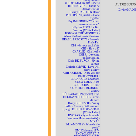
AZ - Compilations
85150/85151 [White Labels]
AUTRES SUPPO
BEETHOVEN - Disque de
démonstration
Divine MAD
Benny CARTER & Oscar
PETERSON Quartet - Alone
together
Big Bill BROONZY - Last
session volume 1
Billy Joe ROYAL - Test
Pressing [White Label]
BOBBY & THE MIDNITES -
Where the beat meets the street
BRASIL EXPORT 73 - Brussels
Trade Fair
CBS - 4 slows enchaînés
CBS - Slows 87
CHARLIE - Charlie (5)
CHER - Love and
understanding
Chris DE BURGH - Flying
colours
Christine McVIE - Love will
show us how
Cliff RICHARD - Now you see
me, now you don't
COCA-COLA Chansons
COCA-COLA Disco
COLD CHISEL - East
CONCRETE BLONDE -
Caroline
DÉCLARATION (fiscale) 1964
DELHAY/LECOUDE - Succès
de Paris
Dizzy GILLESPIE - Sonny
Rollins / Sonny Stitt sessions
Django REINHARDT n°73610
[White Label]
DVORAK - Symphonie du
Nouveau Monde (extraits) -
MIKAL
Eddie MONEY - Where's the
party?
EMI Christmas 1974
ENCYCLOPAEDIA