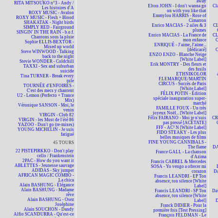
away
RITA MITSOUKO n°3 - Andy /
Elton JOHN - I don't wanna go
Cl
Les histoires d'A
on with you like that
ROXY MUSIC - Avalon
Emmylou HARRIS - Rose of
ROXY MUSIC - Flesh + Blood
Cimarron
SHAKATAK - Night birds
Enrico MACIAS - 2 ailes & 3
CL
SIMPLY RED - Fairground
plumes
SINGIN' IN THE RAIN - b.o.f.
Enrico MACIAS - La France de
CL
Chantons sous la pluie
mon enfance
C
Sophie ELLIS-BEXTOR -
ENRIQUÉ - J'aime, J'aime...
Mixed up world
[dédicacé]
C
Steve WINWOOD - Talking
ENZO ENZO - Blanche Neige
back to the night
[White Label]
Stevie WONDER - Coldchill
Erik MONTRY - Des fleurs et
TAXXI - Sex and suburban
des fusils
suicide
ETHNIKOLOR
Tina TURNER - Break every
F.LEMARQUE/MARTIN
rule
CIRCUS - Succès de Paris
TOURNÉE d'ENFOIRÉS -
[White Label]
C'est des mecs y chantent
FÉLIX POTIN - Édition
U2 - Lemon (Perfecto + Trance
spéciale inauguration super-
Mix)
marché
Véronique SANSON - Moi, le
FAMILLE FOUX - Un très
venin
joyeux Noël... [White Label]
VIRGIN - Club 82
Félix FAIRANO - Moi je n'suis
CR
VIRGIN - les Must de l'été 86
pas pressé [ACÉTATE]
YAZOO - Don't go (re-mixes)
FFF - AC² N [White Label]
YOUNG MICHELIN - Je suis
FIDO STEAKY - Les plus
fatigué
belles musiques de films
FINE YOUNG CANNIBALS -
45 TOURS
The flame
DA
22 PISTEPIRKKO - Don't play
France GALL - La chanson
cello / Frankenstein
d'Azima
2PAC - How do you want it
Francis CABREL & Mercedes
ABLETTES - Jeunesse sauvage
SOSA - Yo vengo a ofrecer mi
ADIDAS - Sky jumper
corazon
D
AFRICAN MAGIC COMBO -
Francis LEANDRI - EP Ton
La chica
absence, ton silence [White
Alain BASHUNG - Élégance
Label]
Alain BASHUNG - Madame
Francis LEANDRI - SP Ton
Da
rêve
absence, ton silence [White
Alain BASHUNG - Osez
Label]
D
Joséphine
Franck DIDIER - Pour la
Alain SOUCHON - Dandy
première fois [Test Pressing]
Alfio SCANDURRA - Qu'est-ce
François FELDMAN - Le