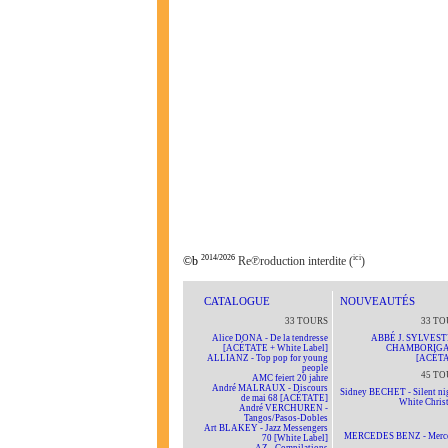
2014/2026
ici
©b
Re℗roduction interdite (
)
CATALOGUE
NOUVEAUTÉS
33 TOURS
33 TO
Alice DONA - De la tendresse
ABBÉ J. SYLVEST
[ACÉTATE + White Label]
CHAMBORIG
ALLIANZ - Top pop for young
[ACÉTA
people
45 TO
AMC feiert 20 jahre
André MALRAUX - Discours
Sidney BECHET - Silent nig
de mai 68 [ACÉTATE]
White Chris
André VERCHUREN -
Tangos/Pasos-Dobles
Art BLAKEY - Jazz Messengers
MERCEDES BENZ - Merc
70 [White Label]