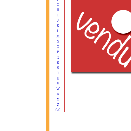
G
H
I
J
K
L
M
N
O
P
Q
R
S
T
U
V
W
X
Y
Z
0-9