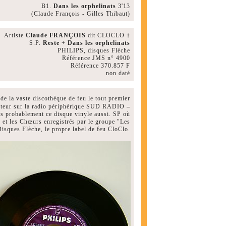
B1.
Dans les orphelinats
3'13
(Claude François - Gilles Thibaut)
Artiste
Claude FRANÇOIS
dit CLOCLO †
S.P.
Reste
+
Dans les orphelinats
PHILIPS, disques Flèche
Référence JMS n° 4900
Référence 370.857 F
non daté
 de la vaste discothèque de feu le tout premier
ateur sur la radio périphérique SUD RADIO –
rès probablement ce disque vinyle aussi. SP où
 et les Chœurs enregistrés par le groupe "Les
Disques Flèche, le propre label de feu CloClo.