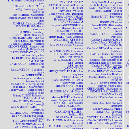
Elton JOHN - Sleeping with the
UNIVERSALIS 1972
Billy SWAN - Lover please
past
ERATO - Concert sur 3 siècles
BLACK - Fly up to the moon
A
Elton JOHN & RUPAUL -
FLESH FOR LULU - Final
BLACK - You're a big girl now
Don't go breaking my heart
vinyl (and live flesh)
Bob GELDOF - Love or
(remixes)
George WINSTON - December
something
Eric BURDON - Starportrait
Gilles LANGOUREAU
Bonnie RAITT - Baby come
A
Etienne DAHO - Mon manège à
Hommage à Mado ROBIN
back
moi
HONDA - Wake up!
BOONS - The score
FUMÉES - Chansons d'hier
Jacques VANDEVOORDE -
Boum BOMO - Hit-parades
FUMÉES II - Mélodies et
Miserere [dédicacé]
Brian WILSON - Love and
AU
chansons
Jean-Marc BIENCOURT -
mercy
GAMINE - Dream boy
Jingles d'imitations
CAMOUFLAGE - Heaven (I
Gary NUMAN - New anger
Jimmy HALL - Cadillac tracks
want you)
George HARRISON - 33 & 1/3
Joe DASSIN - CBS 66343
CARAVELLI pour LOTUS
[White Label/Test Pressing]
(Radio France)
Carlos Alberto IRIGARAY -
George MICHAEL - Amazing
John CALE - Music for a new
Navidad Criolla
GROOVERIDER - Rainbows of
society
Caroline LOEB - Mots croisés /
colour (MAW remixes)
Jon ANDERSON - Animation
Le téléfon
HAPPY MONDAYS - Pills 'n'
KROKUS - Hardware [White
CATHY - Tout est littérature
thrills and bellyaches
Label/Test Pressing]
CENTER - Navsiegda
Ian DURY - Lord Upminster
la TRIBUNE de GENÈVE
Chant du 7ème Congrès de la
JAM - The gift
LBS - Action
BONNETERIE (TP dédicacé)
B
JAMIROQUAI - Sampler Best
LBS - Aurum
Charles BORELLI présente
BA
of
Le MONDE de la
Georges SOLCHANY
Janet JACKSON - Got 'til it's
MUSIQUE/TÉLÉRAMA - Les
Charles DUMONT - Je t'aime /
gone
copieurs
Nuit blanche à Honfleur
Jean SCHULTHEIS -
LEVEL 42 - Level 42
Charlie SPAHN - Loving you,
Confidence pour confidence
Lionel HAMPTON - Jazz in
loving me
(remixes house)
jazz [White Label]
CHER - Gypsys, tramps and
BBM
Joe JACKSON - Stepping out
Madleen KANE - Rough
thieves [White Label]
John HIATT - Slow turning
diamond
CHINA CRISIS - Black man ray
Johnny CASH - Water from the
MAGNUM BONUM - Gigolo
CHOPPER - Lili/Heidi bleib
wells of home
(english version)
blu [White Label]
Johnny CLEGG & Savuka -
Maurice BITTER - Chants et
Chris EVERS - Ce n'est pas une
Third world child
danses d'Argentine [dédicacé]
vie
Julien CLERC - This melody
MAXELL - Rock Sampler
Chris REA - I can hear your
[Test Pressing]
Nathalie CARDONE -
heart beat
Katia & Marielle LABEQUE -
Populaire
Chubby CHECKER/Hank
Gershwin
O.P.R. MONTPELLIER -
BALLARD - The twist
Bo
KILLING JOKE - Revelations
Berlioz 1988
[Acétate]
les ENFANTS du MISTRAL
Ofra HAZA - Love song
CINDERELLA - Nobody's fool
volume 2
Patti FLYNN - With love to you
Claudia BRÜCKEN - Absolute
Louis ARMSTRONG plays
[dédicacé]
COLL - Pretty little girl [White
W.C. HANDY [dédicacé]
POLYDOR - les géants de l'été
Label]
B
MADONNA - Hollywood