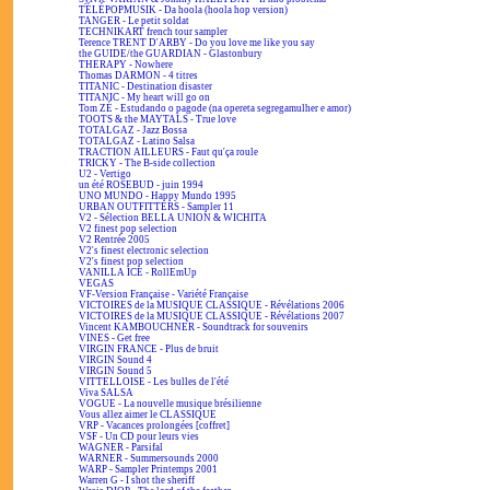
TÉLÉPOPMUSIK - Da hoola (hoola hop version)
TANGER - Le petit soldat
TECHNIKART french tour sampler
Terence TRENT D'ARBY - Do you love me like you say
the GUIDE/the GUARDIAN - Glastonbury
THERAPY - Nowhere
Thomas DARMON - 4 titres
TITANIC - Destination disaster
TITANIC - My heart will go on
Tom ZÉ - Estudando o pagode (na opereta segregamulher e amor)
TOOTS & the MAYTALS - True love
TOTALGAZ - Jazz Bossa
TOTALGAZ - Latino Salsa
TRACTION AILLEURS - Faut qu'ça roule
TRICKY - The B-side collection
U2 - Vertigo
un été ROSEBUD - juin 1994
UNO MUNDO - Happy Mundo 1995
URBAN OUTFITTERS - Sampler 11
V2 - Sélection BELLA UNION & WICHITA
V2 finest pop selection
V2 Rentrée 2005
V2's finest electronic selection
V2's finest pop selection
VANILLA ICE - RollEmUp
VEGAS
VF-Version Française - Variété Française
VICTOIRES de la MUSIQUE CLASSIQUE - Révélations 2006
VICTOIRES de la MUSIQUE CLASSIQUE - Révélations 2007
Vincent KAMBOUCHNER - Soundtrack for souvenirs
VINES - Get free
VIRGIN FRANCE - Plus de bruit
VIRGIN Sound 4
VIRGIN Sound 5
VITTELLOISE - Les bulles de l'été
Viva SALSA
VOGUE - La nouvelle musique brésilienne
Vous allez aimer le CLASSIQUE
VRP - Vacances prolongées [coffret]
VSF - Un CD pour leurs vies
WAGNER - Parsifal
WARNER - Summersounds 2000
WARP - Sampler Printemps 2001
Warren G - I shot the sheriff