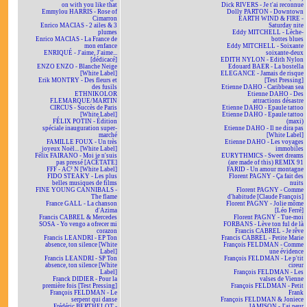
on with you like that
Dick RIVERS - Je t'ai reconnue
Emmylou HARRIS - Rose of
Dolly PARTON - Downtown
Cimarron
EARTH WIND & FIRE -
Enrico MACIAS - 2 ailes & 3
Saturday nite
plumes
Eddy MITCHELL - Lèche-
Enrico MACIAS - La France de
bottes blues
mon enfance
Eddy MITCHELL - Soixante
ENRIQUÉ - J'aime, J'aime...
soixante-deux
[dédicacé]
EDITH NYLON - Edith Nylon
ENZO ENZO - Blanche Neige
Edouard BAER - La bostella
[White Label]
ELEGANCE - Jamais de risque
Erik MONTRY - Des fleurs et
[Test Pressing]
des fusils
Etienne DAHO - Caribbean sea
ETHNIKOLOR
Etienne DAHO - Des
F.LEMARQUE/MARTIN
attractions désastre
CIRCUS - Succès de Paris
Etienne DAHO - Epaule tattoo
[White Label]
Etienne DAHO - Epaule tattoo
FÉLIX POTIN - Édition
(maxi)
spéciale inauguration super-
Etienne DAHO - Il ne dira pas
marché
[White Label]
FAMILLE FOUX - Un très
Etienne DAHO - Les voyages
joyeux Noël... [White Label]
immobiles
Félix FAIRANO - Moi je n'suis
EURYTHMICS - Sweet dreams
pas pressé [ACÉTATE]
(are made of this) REMIX 91
FFF - AC² N [White Label]
FARID - Un amour montagne
FIDO STEAKY - Les plus
Florent PAGNY - Ça fait des
belles musiques de films
nuits
FINE YOUNG CANNIBALS -
Florent PAGNY - Comme
The flame
d'habitude [Claude François]
France GALL - La chanson
Florent PAGNY - Jolie môme
d'Azima
[Léo Ferré]
Francis CABREL & Mercedes
Florent PAGNY - Tue-moi
SOSA - Yo vengo a ofrecer mi
FORBANS - Lève ton ful de là
corazon
Francis CABREL - Je rêve
Francis LEANDRI - EP Ton
Francis CABREL - Petite Marie
absence, ton silence [White
François FELDMAN - Comme
Label]
une évidence
Francis LEANDRI - SP Ton
François FELDMAN - Le p'tit
absence, ton silence [White
cireur
Label]
François FELDMAN - Les
Franck DIDIER - Pour la
valses de Vienne
première fois [Test Pressing]
François FELDMAN - Petit
François FELDMAN - Le
Frank
serpent qui danse
François FELDMAN & Joniece
Frédéric BERTHELOT -
JAMISON - J'ai peur