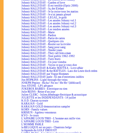
Johnny HALLYDAY - Garden of love
Johnny HALLYDAY - Il est terrible (Optic 2000)
Johnny HALLYDAY - Ja, der Elefant
Johnny HALLYDAY - Je la croise tous les matins
Johnny HALLYDAY - Je n'ai jamais pleuré
Johnny HALLYDAY - LEGAL, le goût
Johnny HALLYDAY - Les années Johnny vol.1
Johnny HALLYDAY - Les années Johnny vol.2
Johnny HALLYDAY - Les années Johnny vol.3
Johnny HALLYDAY - Les tendres années
Johnny HALLYDAY - Marie
Johnny HALLYDAY - Pardon
Johnny HALLYDAY - Partie de cartes
Johnny HALLYDAY - Quelques cris
Johnny HALLYDAY - Rouler sur la rivière
Johnny HALLYDAY - Sang pour sang
Johnny HALLYDAY - Tender years
Johnny HALLYDAY - They call him a man
Johnny HALLYDAY - Tout public 1962-1992
Johnny HALLYDAY - Tutti frutti
Johnny HALLYDAY - Un jour viendra
Johnny HALLYDAY - Voyez ce que je veux dire
Johnny HALLYDAY & Kathy MATTEA - Love affair
Johnny HALLYDAY & the RATTLES - Lass die Leute doch reden
Johnny HALLYDAY par Vogue Hommes
Johnny HALLYDAY parle - 65 mn d'entretiens inédits
Jon HOPKINS - Light through the veins
JOSEPH Pepino - Ha ha ! No no ! He He ! [dédicacé]
Joss STONE - LP1 advance
JUKEBOX BABIES - Électrique ou rien
Julie REINS - Reine d'un jour
Julien CLERC - Julien déménage électrique & acoustique
JULIETTE et les INDÉPENDANTS - 14 juillet
K.O.D. Chacun sa route
KARAJAN - Gold
KARAJAN GOLD demonstration sampler
KORN - Family values
KRISIUN - Ageless venomous
KYO - Je cours
L'AFFAIRE LOUIS TRIO - L'homme aux mille vies
L'AFFAIRE LOUIS TRIO - Loin
L'HOMME PARLE
la BELGIQUE est un pays - Chantons belge
la légende du GOLF DROUOT