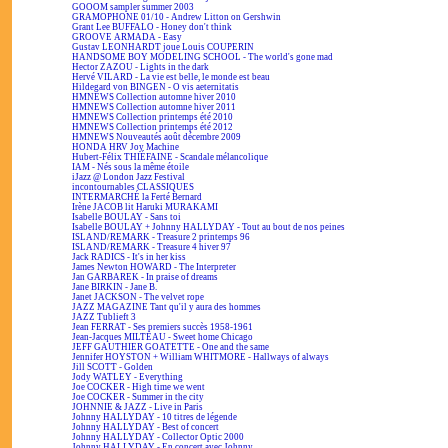
GOOOM sampler summer 2003
GRAMOPHONE 01/10 - Andrew Litton on Gershwin
Grant Lee BUFFALO - Honey don't think
GROOVE ARMADA - Easy
Gustav LEONHARDT joue Louis COUPERIN
HANDSOME BOY MODELING SCHOOL - The world's gone mad
Hector ZAZOU - Lights in the dark
Hervé VILARD - La vie est belle, le monde est beau
Hildegard von BINGEN - O vis aeternitatis
HMNEWS Collection automne hiver 2010
HMNEWS Collection automne hiver 2011
HMNEWS Collection printemps été 2010
HMNEWS Collection printemps été 2012
HMNEWS Nouveautés août décembre 2009
HONDA HRV Joy Machine
Hubert-Félix THIÉFAINE - Scandale mélancolique
IAM - Nés sous la même étoile
iJazz @ London Jazz Festival
incontournables CLASSIQUES
INTERMARCHÉ la Ferté Bernard
Irène JACOB lit Haruki MURAKAMI
Isabelle BOULAY - Sans toi
Isabelle BOULAY + Johnny HALLYDAY - Tout au bout de nos peines
ISLAND/REMARK - Treasure 2 printemps 96
ISLAND/REMARK - Treasure 4 hiver 97
Jack RADICS - It's in her kiss
James Newton HOWARD - The Interpreter
Jan GARBAREK - In praise of dreams
Jane BIRKIN - Jane B.
Janet JACKSON - The velvet rope
JAZZ MAGAZINE Tant qu'il y aura des hommes
JAZZ Tublieft 3
Jean FERRAT - Ses premiers succès 1958-1961
Jean-Jacques MILTEAU - Sweet home Chicago
JEFF GAUTHIER GOATETTE - One and the same
Jennifer HOYSTON + William WHITMORE - Hallways of always
Jill SCOTT - Golden
Jody WATLEY - Everything
Joe COCKER - High time we went
Joe COCKER - Summer in the city
JOHNNIE & JAZZ - Live in Paris
Johnny HALLYDAY - 10 titres de légende
Johnny HALLYDAY - Best of concert
Johnny HALLYDAY - Collector Optic 2000
Johnny HALLYDAY - En concert avec Johnny