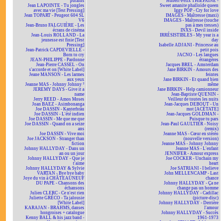
putains
Hubert-Félix THIÉFAINE -
Jean LAPOINTE - Tu jongles
Sweet amanite phalloïde queen
avec ma vie [Test Pressing]
Iggy POP - Cry for love
Jean TOPART - Peugeot 604 SL
IMAGES - Maîtresse (maxi)
V6
IMAGES - Maîtresse (touche
Jean-Bruno FALGUIÈRE - Les
pas à mes tresses)
écrans de cinéma
INXS - Devil inside
Jean-Louis ROLLAND - La
IRRÉSISTIBLES - My year is a
jeunesse est finie [Test
day
Pressing]
Isabelle ADJANI - Princesse au
Jean-Patrick CAPDEVIELLE -
petit pois
Born to cry
JACNO - Les langues
JEAN-PHILIPPE - Pardonne
étrangères
Jean-Pierre CASSEL - On
Jacques BREL - Amsterdam
s'accorde et on [White Label]
Jane BIRKIN - Amours des
Jeane MANSON - Les larmes
feintes
aux yeux
Jane BIRKIN - Et quand bien
Jeanne MAS - Johnny Johnny ²
même
JEREMY DAYS - Give it a
Jane BIRKIN - Help camionneur
name
Jean-Baptiste QUENIN -
Jerry REED - Amos Moses
Veilleur de toutes les nuits
Joan BAEZ - Asimbonanga
Jean-Jacques DEBOUT - Un
Joe DASSIN - Kanterbräu
mot [ACÉTATE]
Joe DASSIN - L'été indien
Jean-Jacques GOLDMAN -
Joe DASSIN - Me que me que
Puisque tu pars
Joe DASSIN - Quand on a seize
Jean-Paul GAULTIER - Noisy
ans
(remix)
Joe DASSIN - Vive moi
Jeanne MAS - Cœur en stéréo
Joe JACKSON - Stranger than
(nouvelle version)
fiction
Jeanne MAS - Johnny Johnny
Johnny HALLYDAY - Dans un
Jeanne MAS - L'enfant
an ou un jour
JENNIFER - Amour express
Johnny HALLYDAY - Que je
Joe COCKER - Unchain my
t'aime
heart
Johnny HALLYDAY & Sylvie
Joe SATRIANI - I believe
VARTAN - Bye bye baby
John MELLENCAMP - Last
Joye du vin à CHÂTEAUNEUF
chance
DU PAPE - Chansons des
Johnny HALLYDAY - Ça ne
échansons
change pas un homme
Julien CLERC - Ce n'est rien
Johnny HALLYDAY - Cadillac
Juliette GRÉCO - Ta jalousie
(picture-disc)
[White Label]
Johnny HALLYDAY - Derrière
KARAJAN - BRAHMS, danses
l'amour
hongroises + catalogue
Johnny HALLYDAY - Succès
Kenny BALL & his jazz band -
1961-1973