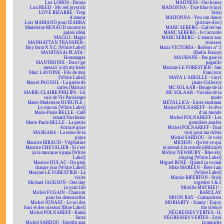
Los LOBOS - Donna
MADNESS - Our house
Lou REED - My red joystick
MADONNA - True blue (vinyl
LOVE BIZARRE - Trop
bleu)
d'amour
MADONNA - You can dance
Luis MARIANO pour IZARRA
(picture-disc)
Madeleine RENAUD raconte le
MARC SEBERG - Galver'ran
palais idéal
MARC SEBERG - Je t'accorde
MAGGI - Magie
MARC SEBERG - L'amour aux
MANHATTAN TRANSFER -
trousses
Boy from N.Y.C. [White Label]
Maria VICTORIA - Boléros n° 2
MANITAS de PLATA -
(Radio France)
Hommages
MAURANE - Pas gaie la
MANTRONIX - Don't go
pagaille
messin' with my heart
Maxime LE FORESTIER - San
Marc LAVOINE - Fils de moi
Francisco
[White Label]
MAYA L'ABEILLE - vinyl
Marcel PAGNOL - La partie de
jaune Collector
cartes (Marius)
MC SOLAAR - Bouge de là
MARIE-CLAIRE/PHILIPS - Un
MC SOLAAR - Victime de la
soir de Vie Parisienne
mode
Marie-Madeleine DURUFLÉ -
METALLICA - Enter sandman
Le coucou [White Label]
Michel POLNAREFF - Je rêve
Marie-Paule BELLE - Café
d'un monde
renard/Nosferatu
Michel POLNAREFF - Les
Marie-Paule BELLE - La petite
premières années
écriture grise
Michel POLNAREFF - Tout
MASKARA - La reine de la
tout pour ma chérie
playa
Michel SARDOU - Je vole
Maurice BIRAUD - Végétaline
MICHOU - Qu'est-ce qui
Maurice CHEVALIER - Si c'est
m'attend à la rentrée (dédicacé)
ça la musique à papa [White
Mickey NEWBURY - Blue sky
Label]
shining [White Label]
Maurice DULAC - Du pain
Miguel BOSÉ - Quand ça va mal
chaque jour [White Label]
Mike MAREEN - Here I am
Maxime LE FORESTIER - La
[White Label]
visite
Minnie RIPERTON - Stick
Michael JACKSON - One day
together 1 & 2
in your life
Mireille MATHIEU -
Michel FUGAIN - Chanson
BARCLAY
pour les demoiselles
MOON RAY - Comanchero
Michel JONASZ - Le roi des
MORIARTY - Jimmy / Enjoy
fous et des oiseaux [Blue Label]
the silence
Michel POLNAREFF - Kama
NÉGRESSES VERTES - IL
Sutra
NÉGRESSES VERTES - Zobi
Michel SARDOU - Interdit aux
la mouche