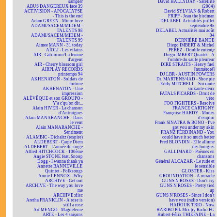
sampler
David HALLYDAY - Satellite
ABUS DANGEREUX face 39
(2004)
ACTIVISION - APOCALYPSE
David SYLVIAN & Robert
- This is the end
FRIPP - Jean the birdman
Adam GREEN - Minor love
DELABEL Actualités juillet
ADAMI/SACEM/MIDEM -
septembre 95
TALENTS 98
DELABEL Actualités mai août
ADAMI/SACEM/MIDEM -
94
TALENTS 99
DERNIÈRE BANDE
Aimee MANN - 31 today
Diego IMBERT & Michel
AÏOLI - Les vilains
PEREZ - Double entente
AIR - Californie/La femme
Diego IMBERT Quartet - À
d'argent
l'ombre du saule pleureur
AIR - Cherry blossom girl
DIRE STRAITS - Heavy fuel
AIRPLAY RECORDS
[numéroté]
printemps 94
DJ LBR - AUSTIN POWERS
AKHENATON - Soldats de
Dr. MARTENS/4AD - Shoe pie
fortune
Eddy MITCHELL - Soixante
AKHENATON - Une
soixante-deux
impression
FATALS PICARDS - Droit de
ALÉVÊQUE et son GROUPO -
véto
Y'a c'qu'on dit...
FOO FIGHTERS - Resolve
Alain HIVER - La chanson
FRANCE CARTIGNY
d'Antraigues
Françoise HARDY - Modes
Alain MANARANCHE - Dans
d'emploi
le vent
Frank SINATRA & BONO - I've
Alain MANARANCHE -
got you under my skin
Sentiment
FRANZ FERDINAND - You
ALAMBIC - Dichaïtz (respire)
could have it so much better
ALDEBERT - Carpe Diem
Fred BLONDIN - Elle allume
ALDEBERT - L'année du singe
des bougies
Alfred HITCHCOCK - 100ème
GALLIMARD - Poèmes en
Angie STONE feat. Snoop
chansons
Dogg - I wanna thank ya
Général ALCAZAR - Le rude et
Annette BANNEVILLE
le sensible
Quintet - Folksongs
GLOSTER - Kiss
Annie LENNOX - Why
GROUNDATION - A miracle
ARCHIVE - Get out
GUNS N'ROSES - Don't cry
ARCHIVE - The way you love
GUNS N'ROSES - Pretty tied
me
up
ARCHIVE:disc
GUNS N'ROSES - Since I don't
Aretha FRANKLIN - A rose is
have you (radio version)
still a rose
HADOUK TRIO - Now
Art MENGO - Magdeleine
HARIBO Pik Mix by Radio FG
ARTE - Les 4 saisons
Hubert-Félix THIÉFAINE - La