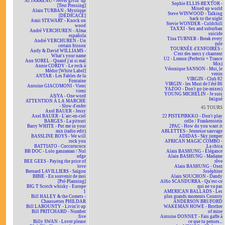
Al JARREAU - Never givin' up
Sophie ELLIS-BEXTOR -
[Test Pressing]
Mixed up world
Alain TURBAN - Mystique
Steve WINWOOD - Talking
[DÉDICACÉ]
back to the night
Amii STEWART - Knock on
Stevie WONDER - Coldchill
wood
TAXXI - Sex and suburban
André VERCHUREN - Alma
suicide
española
Tina TURNER - Break every
André VERCHUREN - Un
rule
certain frisson
TOURNÉE d'ENFOIRÉS -
Andy & David WILLIAMS -
C'est des mecs y chantent
What's your name
U2 - Lemon (Perfecto + Trance
Ann SOREL - Quand j'ai si mal
Mix)
Annie CORDY - Le rock à
Véronique SANSON - Moi, le
Médor [White Label]
venin
ANTAR - Les Fables de la
VIRGIN - Club 82
Fontaine
VIRGIN - les Must de l'été 86
Antoine GIACOMONI - Vieni
YAZOO - Don't go (re-mixes)
vieni
YOUNG MICHELIN - Je suis
ANYA - One word
fatigué
ATTENTION À LA MARCHE
- Slow d'enfer
45 TOURS
Axel BAUER - Jessy
Axel BAUER - L'arc-en-ciel
22 PISTEPIRKKO - Don't play
BARGES - La pitxuri
cello / Frankenstein
Barry WHITE - Put me in your
2PAC - How do you want it
mix (radio edit)
ABLETTES - Jeunesse sauvage
BASSLINE BOYS - We will
ADIDAS - Sky jumper
rock you
AFRICAN MAGIC COMBO -
BATTIATO - Cuccurucucu
La chica
BB DOC - Lolo ganzaman / Nul
Alain BASHUNG - Élégance
edge
Alain BASHUNG - Madame
BEE GEES - Paying the price of
rêve
love
Alain BASHUNG - Osez
Bernard LAVILLIERS - Saïgon
Joséphine
BIBIE - En souvenir de moi
Alain SOUCHON - Dandy
[Pré-Planning]
Alfio SCANDURRA - Qu'est-ce
BIG T Scotch whisky - Europe
qui ne va pas
1
AMERICAN BALLADS - Les
Bill HALEY & the Comets -
plus grands moments Country
Chaussettes PHILDAR
ANDERSON BRUFORD
Bill LABOUNTY - Livin'it up
WAKEMAN HOWE - Brother
Bill PRITCHARD - Number
of mine
five
Antoine DONNET - Fais gaffe à
Billy SWAN - Lover please
ce que tu penses...