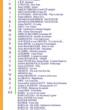
A & B - Suzanne
G
A FILETTA - Don Juan
Abed AZRIÉ - Suerte
H
ABSENT FRIENDS 4 track CD sampler
ABUS DANGEREUX face 39
I
ACTIVISION - APOCALYPSE - This is the end
J
Adam GREEN - Minor love
ADAMI/SACEM/MIDEM - TALENTS 98
K
ADAMI/SACEM/MIDEM - TALENTS 99
Aimee MANN - 31 today
L
AÏOLI - Les vilains
AIR - Californie/La femme d'argent
M
AIR - Cherry blossom girl
AIRPLAY RECORDS printemps 94
N
AKHENATON - Soldats de fortune
O
AKHENATON - Une impression
ALÉVÊQUE et son GROUPO - Y'a c'qu'on dit...
P
Alain HIVER - La chanson d'Antraigues
Alain MANARANCHE - Dans le vent
Q
Alain MANARANCHE - Sentiment
ALAMBIC - Dichaïtz (respire)
R
ALDEBERT - Carpe Diem
ALDEBERT - L'année du singe
S
Alfred HITCHCOCK - 100ème
T
Angie STONE feat. Snoop Dogg - I wanna thank ya
Annette BANNEVILLE Quintet - Folksongs
U
Annie LENNOX - Why
ARCHIVE - Get out
V
ARCHIVE - The way you love me
ARCHIVE:disc
W
Aretha FRANKLIN - A rose is still a rose
Art MENGO - Magdeleine
X
ARTE - Les 4 saisons
Y
Association Valentin HAÜY - Fables de la Fontaine
Audrey LAVERGNE - Facing mirrors 2.0
Z
AUVIDIS - Religions du monde
Axelle RED - Je me fâche
0-9
BABEL - La vie est un cirque
BABYLON ZOO - All the money's gone
BALLANTINE'S Le rituel
BANGER SISTERS
BAOBAB - 3 mix dub
BARCLAY - ISLAND - Opération Libération
BARCLAY - ISLAND [bleu]