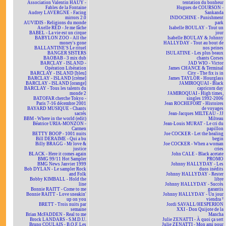
Association Valentin HAÜY -
tentation du bonheur
Fables de la Fontaine
Hugues de COURSON -
Audrey LAVERGNE - Facing
Sankanda
mirrors 2.0
INDOCHINE - Punishment
AUVIDIS - Religions du monde
park
Axelle RED - Je me fâche
Isabelle BOULAY - Tout un
BABEL - La vie est un cirque
jour
BABYLON ZOO - All the
Isabelle BOULAY & Johnny
money's gone
HALLYDAY - Tout au bout de
BALLANTINE'S Le rituel
nos peines
BANGER SISTERS
ISULATINE - Les plus beaux
BAOBAB - 3 mix dub
chants Corses
BARCLAY - ISLAND -
JAD WIO - Victor
Opération Libération
James CHANCE & Terminal
BARCLAY - ISLAND [bleu]
City - The fix is in
BARCLAY - ISLAND [crème]
James TAYLOR - Hourglass
BARCLAY - ISLAND [orange]
JAMIROQUAI - Black
BARCLAY - Tous les talents du
capricorn day
monde 2
JAMIROQUAI - High times,
BATOFAR cherche Tokyo -
singles 1992-2006
Paris 7-16 décembre 2001
Jean ROCHEFORT - Histoires
BAYARD MUSIQUE - Chants
de voyages
sacrés
Jean-Jacques MILTEAU - JJ
BBM - Where in the world (edit)
Milteau
Béatrice URIA-MONZON -
Jean-Louis MURAT - Le cri du
Carmen
papillon
BETTY BOOP - 1001 nuits
Joe COCKER - Let the healing
Bill DERAIME - Qui a bu
begin
Billy BRAGG - Mr love &
Joe COCKER - When a woman
justice
cries
BLACK - Here it comes again
John CALE - Black acetate
BMG 99/11 Hot Sampler
PROMO
BMG News Janvier 1999
Johnny HALLYDAY - Les
Bob DYLAN - Le sampler Rock
duos inédits
and Folk
Johnny HALLYDAY - Rester
Bobby KIMBALL - Hold the
libre
line
Johnny HALLYDAY - Succès
Bonnie RAITT - Come to me
garantis
Bonnie RAITT - Love sneakin'
Johnny HALLYDAY - Un jour
up on you
viendra ²
BRETT - Trois nuits par
Jordi SAVALL/HESPERION
semaine
XXI - Don Quijote de la
Brian McFADDEN - Real to me
Mancha
Brock LANDARS - S.M.D.U.
Julie ZENATTI - À quoi ça sert
Bruno COULAIS - B.O.F. Les
Julie ZENATTI - Mon ami pour