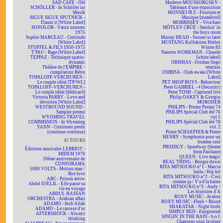
SAD CAFÉ - Olé
Modeste MOUSSORGSKY -
SCHÖLLER - In Schöller ist
Tableaux d'une exposition
Musik
MONSIEUR Z - Fourrure et
SIGUE SIGUE SPUTNICK -
Musique [numéroté]
Flaunt it [White Label]
MORRISSEY - Viva hate
SONOLOR - Vœux sonores
MÖTLEY CRÜE - Smokin' in
1975
the boys room
Sophie MARCEAU - Certitude
Murray HEAD - Sooner or later
[White Label]
MUSTANG Kollektion Herbst
STOFFEL & FILS 1950-1975
Winter 83
T'PAU - Rage [White Label]
Nanette WORKMAN - Chaude
TEPPAZ - Technique spatio-
[white label]
dynamic
ORISHAS - Orishas llego
Théâtre de l'EMPIRE -
remixes
compilation Rétro
OSIBISA - Ojah awake [White
TOPALOFF-VERCHUREN -
Label]
Le couple idéal [TP/WL]
PET SHOP BOYS - Behaviour
TOPALOFF~VERCHUREN -
Peter GABRIEL - 4 (Security)
Le couple idéal [dédicacé]
Peter TOSH - Captured live
Victoria PARRY - Love and
Philip OAKEY & Giorgio
devotion [White Label]
MORODER
WESTBOUND SOUND -
PHILIPS - Promo Promo 74
Sampler promo
PHILIPS Spécial Club été 76
WYOMING TRAVEL
vol.1
COMMISSION - In Wyoming
PHILIPS Spécial Club été 78
YANN - Continent perdu
vol. 2
(continue continue)
Pierre SCHAEFFER & Pierre
HENRY - Symphonie pour un
45 TOURS
homme seul
PRODIGY - Speedway (theme
Éditions musicales LEBRIOT -
from Fastlane)
MIDEM 1970
QUEEN - Live magic
20ème anniversaire de
REAL THING - Boogie down
CONFORAMA
RITA MITSOUKO n°1 - Marcia
5000 VOLTS - Motion man /
baila / Hip kit
Bye love
RITA MITSOUKO n°2 - C'est
ABC - Poison arrow
comme ça / Y'a d'la haine
Abdel DJELIL - Elle passe sa
RITA MITSOUKO n°3 - Andy /
vie en voyage
Les histoires d'A
ABDUL HASSAN
ROXY MUSIC - Avalon
ORCHESTRA - Arabian affair
ROXY MUSIC - Flesh + Blood
ADAMO - Inch'Allah
SHAKATAK - Night birds
ADAMO - Le carosse d'or
SIMPLY RED - Fairground
AFTERSHOCK - Always
SINGIN' IN THE RAIN - b.o.f.
thinking
Chantons sous la pluie