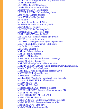
LABEL BLEU - Appellation d'origine incontrôlée 2
LABELS automne 97
LANDMARK MUSIC volume 1
Lara FABIAN - A wonderful life
Laurent VOULZY - Une héroïne
LEFDUP & LEFDUP - L'oeil du cyclone
Lena AYAL - Dîner d'affaires
Lena AYAL - Le Bar (remix)
les Antilles
les coups de foudre de BRAZIL
les ENFOIRÉS - On ira tous au paradis
LIMP BIZKIT - Nookie
LINE RECORDS - Der Sampler 31
Lionel RICHIE - Time [radio edit]
LOST HIGHWAY sampler 2002
Luc VERTIGE - Contradictions amoureuses
LUDÉAL - La fin du pétrole
LUDAIZE - Next generation, rythm'n'pop music
Ludovic BEIER New Quartet - Chilltimes
Luz CASAL - La pasion
LYSOUND volume 4
MALIA - Echoes of dreams
MALIA - Yellow daffodils
MANGU - Mi familia
MANUELA - Parce que c'était écrit comme ça
Marcus MILLER - Rush over
MARGOT - Manipulation + Dans tes rêves
MARRINER & OHLSSON - Grieg, Tschaikowsky, Rachmaninov
Marvin GAYE - Lucky lucky me
MASS PROD Punk Rock Artisan Sampler 2008
MASTER SERIE - La collection
MAURANE - Différente
Max PASHM - Weddings, Barmitzvahs and Funerals
Maxime LE FORESTIER - 2ème cahier
McDONALD'S - Pop
McDONALD'S - Rock
Melissa ETHERIDGE - Stronger than me
MENTAL GROOVE Records - Limited sampler CD
MENZEKI - Fais le pas
MERCEDES BENZ - Mercedes 190
Michel JONASZ - Le scat
Michel SARDOU - Collection Artistes de Légende
Michel SARDOU - Je me souviens d'un adieu
Michèle ATLANI - Sans titre
Michèle TORR - Sortir ensemble