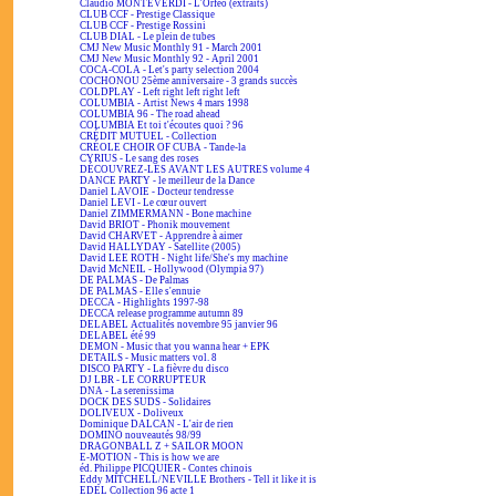
Claudio MONTEVERDI - L'Orfeo (extraits)
CLUB CCF - Prestige Classique
CLUB CCF - Prestige Rossini
CLUB DIAL - Le plein de tubes
CMJ New Music Monthly 91 - March 2001
CMJ New Music Monthly 92 - April 2001
COCA-COLA - Let's party selection 2004
COCHONOU 25ème anniversaire - 3 grands succès
COLDPLAY - Left right left right left
COLUMBIA - Artist News 4 mars 1998
COLUMBIA 96 - The road ahead
COLUMBIA Et toi t'écoutes quoi ? 96
CRÉDIT MUTUEL - Collection
CRÉOLE CHOIR OF CUBA - Tande-la
CYRIUS - Le sang des roses
DÉCOUVREZ-LES AVANT LES AUTRES volume 4
DANCE PARTY - le meilleur de la Dance
Daniel LAVOIE - Docteur tendresse
Daniel LEVI - Le cœur ouvert
Daniel ZIMMERMANN - Bone machine
David BRIOT - Phonik mouvement
David CHARVET - Apprendre à aimer
David HALLYDAY - Satellite (2005)
David LEE ROTH - Night life/She's my machine
David McNEIL - Hollywood (Olympia 97)
DE PALMAS - De Palmas
DE PALMAS - Elle s'ennuie
DECCA - Highlights 1997-98
DECCA release programme autumn 89
DELABEL Actualités novembre 95 janvier 96
DELABEL été 99
DEMON - Music that you wanna hear + EPK
DETAILS - Music matters vol. 8
DISCO PARTY - La fièvre du disco
DJ LBR - LE CORRUPTEUR
DNA - La serenissima
DOCK DES SUDS - Solidaires
DOLIVEUX - Doliveux
Dominique DALCAN - L'air de rien
DOMINO nouveautés 98/99
DRAGONBALL Z + SAILOR MOON
E-MOTION - This is how we are
éd. Philippe PICQUIER - Contes chinois
Eddy MITCHELL/NEVILLE Brothers - Tell it like it is
EDEL Collection 96 acte 1