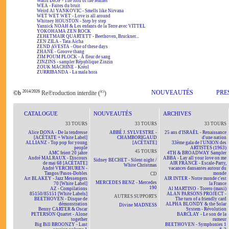
Wasis DIOP - The lord of the feather
WEA - Faites du bruit
Weird Al YANKOVIC - Smells like Nirvana
WET WET WET - Love is all around
Whitney HOUSTON - Step by step
Yannick NOAH & Les enfants de la Terre avec VITTEL
YOKOHAMA ZEN ROCK
ZEHETMAIR QUARTETT - Beethoven, Bruckner...
ZEN ZILA - Tata Aïcha
ZEND AVESTA - One of these days
ZHANÉ - Groove thang
ZIM POUM PLOCK - A fleur de sang
ZINZINS - sampler République Zinzin
ZOUK MACHINE - Kréol
ZURRIBANDA - La mala hora
2014/2026
ici
NOUVEAUTÉS
PRE
©b
Re℗roduction interdite (
)
CATALOGUE
NOUVEAUTÉS
ARCHIVES
33 TOURS
33 TOURS
33 TOURS
Alice DONA - De la tendresse
ABBÉ J. SYLVESTRE -
25 ans d'ISRAËL - Renaissance
[ACÉTATE + White Label]
CHAMBORIGAUD
d'une nation
ALLIANZ - Top pop for young
[ACÉTATE]
33ème gala de l'UNION des
people
ARTISTES (1963)
45 TOURS
AMC feiert 20 jahre
4TH & BROADWAY Sampler
André MALRAUX - Discours
ABBA - Lay all your love on me
Sidney BECHET - Silent night /
de mai 68 [ACÉTATE]
AIR FRANCE - Escale-Party,
White Christmas
André VERCHUREN -
vacances dansantes autour du
Tangos/Pasos-Dobles
monde
CD
Art BLAKEY - Jazz Messengers
AIR INTER - Notre monde c'est
MERCEDES BENZ - Mercedes
70 [White Label]
la France
190
AZ - Compilations
Al MARTINO - Torero (maxi)
85150/85151 [White Labels]
ALAN PARSONS PROJECT -
AUTRES SUPPORTS
BEETHOVEN - Disque de
The turn of a friendly card
démonstration
ALPHA BLONDY & the Solar
Divine MADNESS
Benny CARTER & Oscar
System - Révolution
PETERSON Quartet - Alone
BARCLAY - Le son de la
together
rumeur
Big Bill BROONZY - Last
BEETHOVEN - Symphonies 1