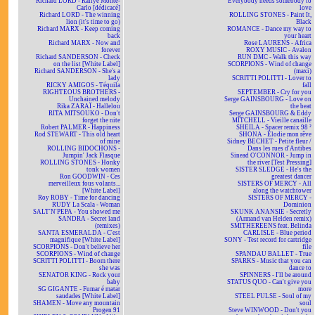
Richard LORD - Rallye Monte-
Everybody needs somebody to
Carlo [dédicacé]
love
Richard LORD - The winning
ROLLING STONES - Paint It,
lion (it's time to go)
Black
Richard MARX - Keep coming
ROMANCE - Dance my way to
back
your heart
Richard MARX - Now and
Rose LAURENS - Africa
forever
ROXY MUSIC - Avalon
Richard SANDERSON - Check
RUN DMC - Walk this way
on the list [White Label]
SCORPIONS - Wind of change
Richard SANDERSON - She's a
(maxi)
lady
SCRITTI POLITTI - Lover to
RICKY AMIGOS - Téquila
fall
RIGHTEOUS BROTHERS -
SEPTEMBER - Cry for you
Unchained melody
Serge GAINSBOURG - Love on
Rika ZARAÏ - Hallelou
the beat
RITA MITSOUKO - Don't
Serge GAINSBOURG & Eddy
forget the nite
MITCHELL - Vieille canaille
Robert PALMER - Happiness
SHEILA - Spacer remix 98 ²
Rod STEWART - This old heart
SHONA - Elodie mon rêve
of mine
Sidney BECHET - Petite fleur /
ROLLING BIDOCHONS -
Dans les rues d'Antibes
Jumpin' Jack Flasque
Sinead O'CONNOR - Jump in
ROLLING STONES - Honky
the river [Test Pressing]
tonk women
SISTER SLEDGE - He's the
Ron GOODWIN - Ces
greatest dancer
merveilleux fous volants...
SISTERS OF MERCY - All
[White Label]
along the watchtower
Roy ROBY - Time for dancing
SISTERS OF MERCY -
RUDY La Scala - Woman
Dominion
SALT'N'PEPA - You showed me
SKUNK ANANSIE - Secretly
SANDRA - Secret land
(Armand van Helden remix)
(remixes)
SMITHEREENS feat. Belinda
SANTA ESMERALDA - C'est
CARLISLE - Blue period
magnifique [White Label]
SONY - Test record for cartridge
SCORPIONS - Don't believe her
file
SCORPIONS - Wind of change
SPANDAU BALLET - True
SCRITTI POLITTI - Boom there
SPARKS - Music that you can
she was
dance to
SENATOR KING - Rock your
SPINNERS - I'll be around
baby
STATUS QUO - Can't give you
SG GIGANTE - Fumar é matar
more
saudades [White Label]
STEEL PULSE - Soul of my
SHAMEN - Move any mountain
soul
Progen 91
Steve WINWOOD - Don't you