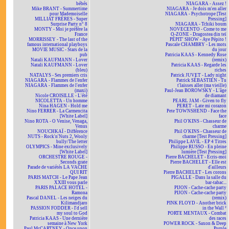
bébés
NIAGARA - Assez !
Mike BRANT - Summertime
NIAGARA - Je dois m'en aller
pour Mademoiselle
NIAGARA - Psychotrope [Test
MILLIAT FRÈRES - Super
Pressing]
Surprise Party n° 8
NIAGARA - Tchiki boum
MONTY - Moi je préfère la
NOVECENTO - Come to me
France
O-ZONE - Dragostea din teï
MORRISSEY - The last of the
PÉPIT' SHOW - Aye Pépito !
famous international playboys
Pascale CHAMBRY - Les mots
MOVIE MUSIC - Stars de la
du jour
pub
Patricia KAAS - Kennedy Rose
Natali KAUFMANN - Lover
(remix)
Natali KAUFMANN - Lover
Patricia KAAS - Regarde les
(bleu)
riches
NATALYS - Ses premiers cris
Patrick JUVET - Lady night
NIAGARA - Flammes de l'enfer
Patrick SÉBASTIEN - Tu
NIAGARA - Flammes de l'enfer
t'laisses aller (ma vieille)
(maxi)
Paul-Jean BOROWSKY - L'âge
Nicole CROISILLE - L'été
de diamant
NICOLETTA - Un homme
PEARL JAM - Given to fly
Nina HAGEN - Hold me
PERET - Late mi corazon
Nino FERRER - La Carmencita
Pete TOWNSHEND - Face the
[White Label]
face
Nino ROTA - O Venise, Venaga,
Phil O'KINS - Chasseur de
Venus
charme
NOUCHKAÏ - Différence
Phil O'KINS - Chasseur de
NUTS - Rock'n'Nuts 2, Wooly
charme [Test Pressing]
bully/The letter
Philippe LAVIL - EP 4 Titres
OLYMPICS - Mine exclusively
Philippe RUSSO - En pleine
[White Label]
lumière [Test Pressing]
ORCHESTRE ROUGE -
Pierre BACHELET - Écris-moi
Seconds grate
Pierre BACHELET - Elle est
Parade de variétés LA VACHE
d'ailleurs
QUI RIT
Pierre BACHELET - Les corons
PARIS MATCH - Le Pape Jean
PIGALLE - Dans la salle du
XXIII vous parle
bar-tabac...
PARIS PALACE HOTEL -
PIJON - Cache-cache party
Ramona
PIJON - Cache-cache party
Pascal DANEL - Les neiges du
(remix)
Kilimandjaro
PINK FLOYD - Another brick
PASSION FODDER - I'd sell
in the Wall ²
my soul to God
PORTE MENTAUX - Combat
Patricia KAAS - Une dernière
des races
semaine à New York
POWER ROCK - Saxon & Deep
Paul McCARTNEY - Once upon
Purple