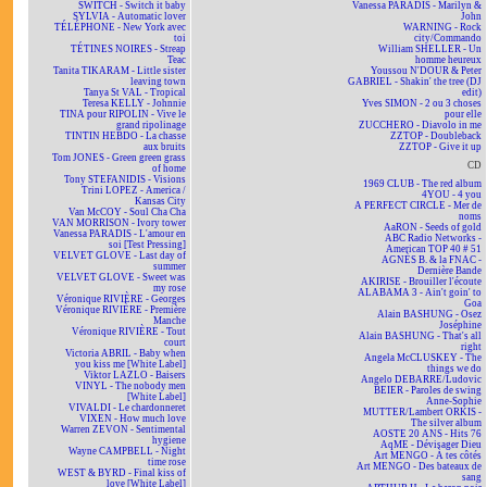
SWITCH - Switch it baby
Vanessa PARADIS - Marilyn &
SYLVIA - Automatic lover
John
TÉLÉPHONE - New York avec
WARNING - Rock
toi
city/Commando
TÉTINES NOIRES - Streap
William SHELLER - Un
Teac
homme heureux
Tanita TIKARAM - Little sister
Youssou N'DOUR & Peter
leaving town
GABRIEL - Shakin' the tree (DJ
Tanya St VAL - Tropical
edit)
Teresa KELLY - Johnnie
Yves SIMON - 2 ou 3 choses
TINA pour RIPOLIN - Vive le
pour elle
grand ripolinage
ZUCCHERO - Diavolo in me
TINTIN HEBDO - La chasse
ZZTOP - Doubleback
aux bruits
ZZTOP - Give it up
Tom JONES - Green green grass
CD
of home
Tony STEFANIDIS - Visions
1969 CLUB - The red album
Trini LOPEZ - America /
4YOU - 4 you
Kansas City
A PERFECT CIRCLE - Mer de
Van McCOY - Soul Cha Cha
noms
VAN MORRISON - Ivory tower
AaRON - Seeds of gold
Vanessa PARADIS - L'amour en
ABC Radio Networks -
soi [Test Pressing]
American TOP 40 # 51
VELVET GLOVE - Last day of
AGNÈS B. & la FNAC -
summer
Dernière Bande
VELVET GLOVE - Sweet was
AKIRISE - Brouiller l'écoute
my rose
ALABAMA 3 - Ain't goin' to
Véronique RIVIÈRE - Georges
Goa
Véronique RIVIÈRE - Première
Alain BASHUNG - Osez
Manche
Joséphine
Véronique RIVIÈRE - Tout
Alain BASHUNG - That's all
court
right
Victoria ABRIL - Baby when
Angela McCLUSKEY - The
you kiss me [White Label]
things we do
Viktor LAZLO - Baisers
Angelo DEBARRE/Ludovic
VINYL - The nobody men
BEIER - Paroles de swing
[White Label]
Anne-Sophie
VIVALDI - Le chardonneret
MUTTER/Lambert ORKIS -
VIXEN - How much love
The silver album
Warren ZEVON - Sentimental
AOSTE 20 ANS - Hits 76
hygiene
AqME - Dévisager Dieu
Wayne CAMPBELL - Night
Art MENGO - À tes côtés
time rose
Art MENGO - Des bateaux de
WEST & BYRD - Final kiss of
sang
love [White Label]