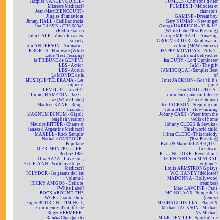
Jacques VANDEVOORDE -
FUMÉES - Chansons d'hier
Miserere [dédicacé]
FUMÉES II - Mélodies et
Jean-Marc BIENCOURT -
chansons
Jingles d'imitations
GAMINE - Dream boy
Jimmy HALL - Cadillac tracks
Gary NUMAN - New anger
Joe DASSIN - CBS 66343
George HARRISON - 33 & 1/3
(Radio France)
[White Label/Test Pressing]
John CALE - Music for a new
George MICHAEL - Amazing
society
GROOVERIDER - Rainbows of
Jon ANDERSON - Animation
colour (MAW remixes)
KROKUS - Hardware [White
HAPPY MONDAYS - Pills 'n'
Label/Test Pressing]
thrills and bellyaches
la TRIBUNE de GENÈVE
Ian DURY - Lord Upminster
LBS - Action
JAM - The gift
LBS - Aurum
JAMIROQUAI - Sampler Best
Le MONDE de la
of
MUSIQUE/TÉLÉRAMA - Les
Janet JACKSON - Got 'til it's
copieurs
gone
LEVEL 42 - Level 42
Jean SCHULTHEIS -
Lionel HAMPTON - Jazz in
Confidence pour confidence
jazz [White Label]
(remixes house)
Madleen KANE - Rough
Joe JACKSON - Stepping out
diamond
John HIATT - Slow turning
MAGNUM BONUM - Gigolo
Johnny CASH - Water from the
(english version)
wells of home
Maurice BITTER - Chants et
Johnny CLEGG & Savuka -
danses d'Argentine [dédicacé]
Third world child
MAXELL - Rock Sampler
Julien CLERC - This melody
Nathalie CARDONE -
[Test Pressing]
Populaire
Katia & Marielle LABEQUE -
O.P.R. MONTPELLIER -
Gershwin
Berlioz 1988
KILLING JOKE - Revelations
Ofra HAZA - Love song
les ENFANTS du MISTRAL
Patti FLYNN - With love to you
volume 2
[dédicacé]
Louis ARMSTRONG plays
POLYDOR - les géants de l'été
W.C. HANDY [dédicacé]
volume 2
MADONNA - Hollywood
RICKY AMIGOS - Delirios
(remixes)
[White Label]
Marc LAVOINE - Paris
ROCK AROUND THE
MC SOLAAR - Bouge de là
WORLD radio show
(remix)
Roger BOURDIN - TIMING 8,
MECHAGODZILLA - Planet X
Confidences d'un flûtiste
Michael JACKSON - Michael
Roger VERMEER -
Vs Michael
Rumba/Cha-cha-cha
MINK DEVILLE - Sportin' life