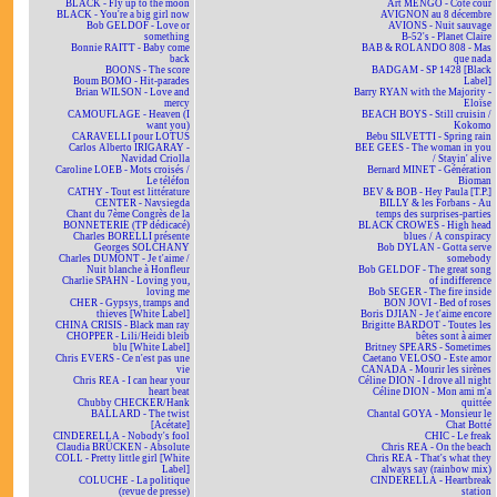
BLACK - Fly up to the moon
Art MENGO - Côté cour
BLACK - You're a big girl now
AVIGNON au 8 décembre
Bob GELDOF - Love or
AVIONS - Nuit sauvage
something
B-52's - Planet Claire
Bonnie RAITT - Baby come
BAB & ROLANDO 808 - Mas
back
que nada
BOONS - The score
BADGAM - SP 1428 [Black
Boum BOMO - Hit-parades
Label]
Brian WILSON - Love and
Barry RYAN with the Majority -
mercy
Eloïse
CAMOUFLAGE - Heaven (I
BEACH BOYS - Still cruisin /
want you)
Kokomo
CARAVELLI pour LOTUS
Bebu SILVETTI - Spring rain
Carlos Alberto IRIGARAY -
BEE GEES - The woman in you
Navidad Criolla
/ Stayin' alive
Caroline LOEB - Mots croisés /
Bernard MINET - Génération
Le téléfon
Bioman
CATHY - Tout est littérature
BEV & BOB - Hey Paula [T.P.]
CENTER - Navsiegda
BILLY & les Forbans - Au
Chant du 7ème Congrès de la
temps des surprises-parties
BONNETERIE (TP dédicacé)
BLACK CROWES - High head
Charles BORELLI présente
blues / A conspiracy
Georges SOLCHANY
Bob DYLAN - Gotta serve
Charles DUMONT - Je t'aime /
somebody
Nuit blanche à Honfleur
Bob GELDOF - The great song
Charlie SPAHN - Loving you,
of indifference
loving me
Bob SEGER - The fire inside
CHER - Gypsys, tramps and
BON JOVI - Bed of roses
thieves [White Label]
Boris DJIAN - Je t'aime encore
CHINA CRISIS - Black man ray
Brigitte BARDOT - Toutes les
CHOPPER - Lili/Heidi bleib
bêtes sont à aimer
blu [White Label]
Britney SPEARS - Sometimes
Chris EVERS - Ce n'est pas une
Caetano VELOSO - Este amor
vie
CANADA - Mourir les sirènes
Chris REA - I can hear your
Céline DION - I drove all night
heart beat
Céline DION - Mon ami m'a
Chubby CHECKER/Hank
quittée
BALLARD - The twist
Chantal GOYA - Monsieur le
[Acétate]
Chat Botté
CINDERELLA - Nobody's fool
CHIC - Le freak
Claudia BRÜCKEN - Absolute
Chris REA - On the beach
COLL - Pretty little girl [White
Chris REA - That's what they
Label]
always say (rainbow mix)
COLUCHE - La politique
CINDERELLA - Heartbreak
(revue de presse)
station