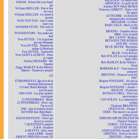
ARTHUR H - Le baron noir
WHAM - Where did your heart
ARTHUR H - Le goût du H
go
Ashanti ROY Pablo MOSES
William SHELLER - Fier et fou
Winston JARRETT - Natty will
de vous
fly again
William SHELLER - Le carnet à
AUTECHRE - Cichlisuite
spirale
mechanically reclaimed
WON TON TON - Can I come
BÉNABAR - Le dîner
near you
BABA YAGA - Back in the
WONDER STUFF - The size of
USSR
a cow
BB KING - Grandes mitos
WOODENTOPS - You make me
BBM - City of gold
feel
BEL CANTO - Rumour
Yves DUTEIL - J'ai la guitare
BETWEEN THE BURIED
qui me démange
AND ME - Colors
Yves DUTEIL - Prendre un
BLUE SILVER - Musiques
enfant (à Martine)
d'Algérie
Yves DUTEIL - Tarentelle
BLUR - Girls & boys
Yves SAINT-LAURENT - Paris
Bob DYLAN Live at Carnegie
je t'aime
Hall 1963
Zachary RICHARD - My
Bob MARLEY & the Wailers -
Nanette
Kaya
Ziggy MARLEY & the Melody
BORDERS & 6° - Your musical
Makers - Tomorrow people
passport
BRETONS - Chanson rock été
CD
2007
ÉTHIOPIQUES L'âge d'or de la
Brigitte FONTAINE - Ah que la
musique éthiopienne
vie est belle
113 feat. Black Rénégat - Un
Brigitte FONTAINE + Areski +
jour de paix
HIGELIN - D'ailleurs
1900-1949 - Les plus grands
BUFFALO GRILL - Pour ton
classiques
anniversaire
22 PISTEPIRKKO - Birdy
CAP OCÉAN - La compilation
22 PISTEPIRKKO - Don't say
océane
I'm so evil
Chantons BRASSENS
2MS - Que la lumière brille
CHATS D'OC - Pompe 2
3rd WISH feat. BabyBash -
CHER - The music's no good
Obsesion
without you
65DAYSOFSTATIC - Don't go
CHRONICART/PEOPLESOUN
down to sorrow
- Chronic'Organic
7 QUESTIONS sampler
CORNU - CD bonus live
A & B - Suzanne
COUNTRY MUSIC
A FILETTA - Don Juan
ASSOCIATION Awards 1993
Abed AZRIÉ - Suerte
CRISTINA - Doll in the box
ABSENT FRIENDS 4 track CD
CRISTINA - Sleep it off