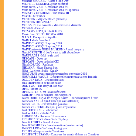
Michelle SHOCKED - Come a long way
MIDFIELD GENERAL @ the boutique
Milla JOVOVICH - Gentleman who fell
Milla JOVOVICH - Gentleman who fell (promo)
MINISTRY OF SOUND - The annual III
MIXTE - Mix vibes
MOTOWN - Magic Motown (extraits)
MOTOWN ORIGINALS
MOUSSU T e lei Jovents - Mademoiselle Marseille
MOWAX - Faces Z
MOZART - K.313, K.314 & K.622
Music from SOUTH KOREA 2010
N.A.S.A. The spirit of Apollo
NAIM Label - Sampler 7
NAÏVE CLASSIQUE spring 2004
NAÏVE CLASSIQUE spring 2011
NAÏVE présente NOISE MUSEUM - A mad tea-party
Nanci GRIFFITH - I don't want to talk about love
NAUFRAGÉS - Moi j'suis parti
NESCAFÉ - Open up
NESCAFÉ - Open up [mini CD]
Nina MORATO - Fanfaron
NIRVANA - Heart-Shaped box
NOA - La vie est belle - Canal+
NOCTURNE avant-première septembre-novembre 2005
NOUVELLE VAGUE - Découvrez les nouveaux talents français
OCCIDENTAUX - Les occidentaux
on a TROP besoin de jus de raisin
ONE-TWO - The story of Bob Star
OPEL - Route 66
OPTIMISTES - C'est l'aïoli [dédicacé]
PARLOPHONE le sampler Inrockuptibles
Pascal DUBROCA & les Vierges Noires - Jours tranquilles à Paris
Patricia KAAS - À qui d'autre que vous (Renault)
Patrick BRUEL - J'm'attendais pas à toi
Patrick VERBEKE - De quoi j'vais m'plaindre
Paul PERSONNE - Le bourdon
Paul WELLER - Studio 150
PERNOD SA - Des sons 51 nouveaux
PET SHOP BOYS - New York City boy
Peter GABRIEL - Blood of eden
Peter KINGSBERY - Love in motion (version radio)
Phil COLLINS - Can't stop loving you
PHILIPS - Grands succès Classiques
PHILIPS/TÉLÉRAMA - Concours les grands thèmes du Classique