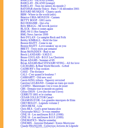
BARCLAY - ISLAND [crème]
BARCLAY - ISLAND [orange]
BARCLAY - Tous les talents du monde 2
BATOFAR cherche Tokyo - Paris 7-16 décembre 2001
BAYARD MUSIQUE - Chants sacrés
BBM - Where in the world (edit)
Béatrice URIA-MONZON - Carmen
BETTY BOOP - 1001 nuits
Bill DERAIME - Qui a bu
Billy BRAGG - Mr love & justice
BLACK - Here it comes again
BMG 99/11 Hot Sampler
BMG News Janvier 1999
Bob DYLAN - Le sampler Rock and Folk
Bobby KIMBALL - Hold the line
Bonnie RAITT - Come to me
Bonnie RAITT - Love sneakin' up on you
BRETT - Trois nuits par semaine
Brian McFADDEN - Real to me
Brock LANDARS - S.M.D.U.
Bruno COULAIS - B.O.F. Les Choristes
Bryan ADAMS - Summer of 69
Bryan ADAMS/Rod STEWART/STING - All for love
CACHAREL & Real World Records - Gifted
CADBURY's Top cookies
CAKE - The distance
CALI - C'est quand le bonheur ?
CARHARTT - Old new soul
Carole KING tribute - Tapestry revisited
Caroline LEGRAND - Comme un train qui roule
CASINO - Maintenant c'est à vous de jouer
CBS - Demain tout le monde en parlera
Céline DION - Live (for the one I love)
CERRUTI 1881 et le cinéma
CESAR COLLECTOR Canal+
CHAMOIS D'OR - Les grandes musiques de films
CHEVROLET - Legends volume 2
CHOUBENE - Lila
Chris REA - God's great banana skin
Christophe MALI - Je vous emmène
CINÉ 16 - Les meilleures B.O.F. (1998)
CINÉ 16 - Les meilleures B.O.F. (1999)
CINEMATICS - Maybe someday
CINEMIX - Antoine Duhamel / Ennio Morricone
Claude FRANÇOIS - Collection Artistes de Légende