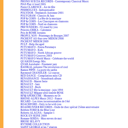
PHONO SUECIA RECORDS - Contemporary Classical Music
PIAS Play it loud 2005
Pierre CLARENCE - Air de fête
PISHROGUES - Indispensable
POLYDOR - Tendances Automne 2001
POLYGRAM - Classics & Jazz
POP & CORN - La fête de la musique
POP & CORN - Les Classiques en chansons
POP & CORN - Noël en chansons
PRETENDERS - I'll stand by you
Princess ERIKA - Calomnie
Prix de ROME lorrains
PROPUL'SON - Printemps de Bourges 2007
PSCHENT All-Star crew MIDEM 2008
PSCHENT MIDEM 2009
PULP - Help the aged
PUTUMAYO - Fiesta Putumayo
PUTUMAYO - Kids
PUTUMAYO - North African groove
PUTUMAYO Grooves 2003
PUTUMAYO World Music - Celebrate the world
QUAKER Energy Mix
QVAR Autohaler - Finement jazz
RADIKAL présente The revolution of cool
Ramon PIPIN - La porte du jardin
Raymond CHANDLER - Le crayon
RED DANCE - Compilation mini CD
RENAISSANCE - Soundtrack album
RENAUD - Master Serie
RENAULT - Jazz
RENAULT - Rock
RENAULT fête la musique - juin 1994
RENAULT Mégane série limitée BOSE
RFM/APÉRICUBE - Moments en Or
RHÔNE-ALPES Music 2012 - France
RICARD - Les titres incontournables de l'été
ROACHFORD - Only to be with you
ROADRUNNER RECORDS - Onde de choc spécial 25ème anniversaire
Robben FORD & the Blue Line
Roberto ALAGNA - Sampler 1
ROCK EN SEINE 2009
Romane SERDA - Mon envers de moi
RROSE SELAVY
RYTHME COLLECTION
SAINT GEORGE et les 7 glaives