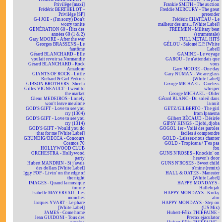
Privilège [maxi]
Frankie SMITH - The auction
Frédéric BERTHELOT -
Freddie MERCURY - The great
Privilège [SP]
pretender
G-I JOE - (I'm sorry) Don't
Frédéric CHATEAU - Le
worry tonite
malheur des uns... [White Label]
GÉNÉRATION 60 - Hits des
FREEMEN - Military beat
années 60 (1 & 2)
(strumentale)
Gary MOORE - After the war
FULL METAL HITS
Georges BRASSENS - Le
GÉLOU - Salomé E.P. [White
fantôme
Label]
Gérard BLANCHARD - Elle
GAMINE - Le voyage
voulait revoir sa Normandie
GAROU - Je n'attendais que
Gérard BLANCHARD - Rock
vous
Amadour
Gary MOORE - One day
GIANTS OF ROCK - Little
Gary NUMAN - We are glass
Richard & Carl Perkins
[White Label]
GIBSON BROTHERS - Sheela
George MICHAEL - Careless
Gilles VIGNEAULT - I went to
whisper
the market
George MICHAEL - Older
Glenn MEDEIROS - Lonely
Gérard BLANC - Du soleil dans
won't leave me alone
la nuit
GOD'S GIFT - Love to see you
GETZ/GILBERTO - The girl
cry (1304)
from Ipanema
GOD'S GIFT - Love to see you
Gilbert BÉCAUD - Désirée
cry (1314)
GIPSY KINGS - Djobi, djoba
GOD'S GIFT - Would you do
GOGOL 1er - Voilà des paroles
that for me [White Label]
faciles à comprendre
GRUNDIG/DECCA - Concours
GOLD - Laissez-nous chanter
Cosmos 70
GOLD - Tropicana / T'es pas
HOLLYWOOD CLUB
fou
ORCHESTRA - Hollywood
GUNS N'ROSES - Knockin' on
party
heaven's door
Hubert MANDRIN - Si j'avais
GUNS N'ROSES - Sweet child
des dollars [White Label]
o'mine (remix)
Iggy POP - Livin' on the edge of
HALL & OATES - Maneater
the night
[White Label]
IMAGES - Quand la musique
HAPPY MONDAYS -
tourne
Hallelujah
Isabelle MAYEREAU - Les
HAPPY MONDAYS - Kinky
mouches
afro
Jacques YVART - Le phare
HAPPY MONDAYS - Step on
[White Label]
(US Mix)
JAMES - Come home
Hubert-Félix THIÉFAINE -
Jean GUIDONI - Tous des
Precox ejaculator