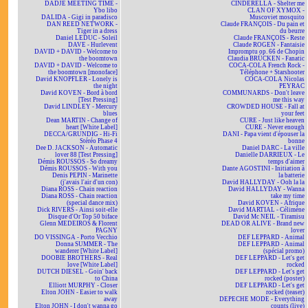
DADJE MEETING TIME -
CINDERELLA - Shelter me
Ybo libo
CLAN OF XYMOX -
DALIDA - Gigi in paradisco
Muscoviet mosquito
DAN REED NETWORK -
Claude FRANÇOIS - Du pain et
Tiger in a dress
du beurre
Daniel LEDUC - Soleil
Claude FRANÇOIS - Reste
DAVE - Hurlevent
Claude ROGEN - Fantaisie
DAVID + DAVID - Welcome to
Impromptu op. 66 de Chopin
the boomtown
Claudia BRÜCKEN - Fanatic
DAVID + DAVID - Welcome to
COCA-COLA French Rock -
the boomtown [monoface]
Téléphone + Starshooter
David KNOPFLER - Lonely is
COCA-COLA Nicolas
the night
PEYRAC
David KOVEN - Bord à bord
COMMUNARDS - Don't leave
[Test Pressing]
me this way
David LINDLEY - Mercury
CROWDED HOUSE - Fall at
blues
your feet
Dean MARTIN - Change of
CURE - Just like heaven
heart [White Label]
CURE - Never enough
DECCA/GRUNDIG - Hi-Fi
DANI - Papa vient d'épouser la
Stéréo Phase 4
bonne
Dee D. JACKSON - Automatic
Daniel DARC - La ville
lover 88 [Test Pressing]
Danielle DARRIEUX - Le
Démis ROUSSOS - So dreamy
temps d'aimer
Démis ROUSSOS - With you
Dante AGOSTINI - Initiation à
Denis PEPIN - Marinette
la batterie
(j'avais l'air d'un con)
David HALLYDAY - Ooh la la
Diana ROSS - Chain reaction
David HALLYDAY - Wanna
Diana ROSS - Chain reaction
take my time
(special dance mix)
David KOVEN - Afrique
Dick RIVERS - Ainsi soit-elle
David MARTIAL - Célimène
Disque d'Or Top 50 biface
David Mc NEIL - Tiramisu
Glenn MEDEIROS & Florent
DEAD OR ALIVE - Brand new
PAGNY
lover
DO VISSINGA - Porto Vecchio
DEF LEPPARD - Animal
Donna SUMMER - The
DEF LEPPARD - Animal
wanderer [White Label]
(spécial promo)
DOOBIE BROTHERS - Real
DEF LEPPARD - Let's get
love [White Label]
rocked
DUTCH DIESEL - Goin' back
DEF LEPPARD - Let's get
to China
rocked (poster)
Elliott MURPHY - Closer
DEF LEPPARD - Let's get
Elton JOHN - Easier to walk
rocked (teaser)
away
DEPECHE MODE - Everything
Elton JOHN - I don't wanna go
counts (live)