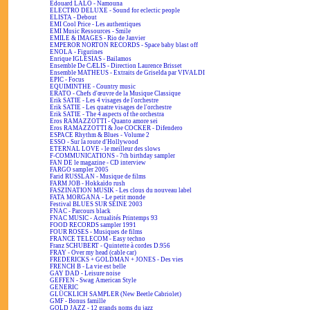
Edouard LALO - Namouna
ELECTRO DELUXE - Sound for eclectic people
ELISTA - Debout
EMI Cool Price - Les authentiques
EMI Music Ressources - Smile
EMILE & IMAGES - Rio de Janvier
EMPEROR NORTON RECORDS - Space baby blast off
ENOLA - Figurines
Enrique IGLESIAS - Bailamos
Ensemble De CÆLIS - Direction Laurence Brisset
Ensemble MATHEUS - Extraits de Griselda par VIVALDI
EPIC - Focus
EQUIMINTHE - Country music
ERATO - Chefs d'œuvre de la Musique Classique
Erik SATIE - Les 4 visages de l'orchestre
Erik SATIE - Les quatre visages de l'orchestre
Erik SATIE - The 4 aspects of the orchestra
Eros RAMAZZOTTI - Quanto amore sei
Eros RAMAZZOTTI & Joe COCKER - Difendero
ESPACE Rhythm & Blues - Volume 2
ESSO - Sur la route d'Hollywood
ETERNAL LOVE - le meilleur des slows
F-COMMUNICATIONS - 7th birthday sampler
FAN DE le magazine - CD interview
FARGO sampler 2005
Farid RUSSLAN - Musique de films
FARM JOB - Hokkaïdo rush
FASZINATION MUSIK - Les clous du nouveau label
FATA MORGANA - Le petit monde
Festival BLUES SUR SEINE 2003
FNAC - Parcours black
FNAC MUSIC - Actualités Printemps 93
FOOD RECORDS sampler 1991
FOUR ROSES - Musiques de films
FRANCE TELECOM - Easy techno
Franz SCHUBERT - Quintette à cordes D.956
FRAY - Over my head (cable car)
FREDERICKS + GOLDMAN + JONES - Des vies
FRENCH B - La vie est belle
GAY DAD - Leisure noise
GEFFEN - Swag American Style
GENERIC
GLÜCKLICH SAMPLER (New Beetle Cabriolet)
GMF - Bonus famille
GOLD JAZZ - 12 grands noms du jazz