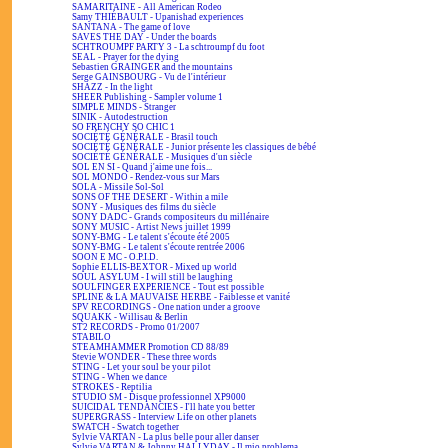
SAMARITAINE - All American Rodeo
Samy THIÉBAULT - Upanishad experiences
SANTANA - The game of love
SAVES THE DAY - Under the boards
SCHTROUMPF PARTY 3 - La schtroumpf du foot
SEAL - Prayer for the dying
Sebastien GRAINGER and the mountains
Serge GAINSBOURG - Vu de l'intérieur
SHAZZ - In the light
SHEER Publishing - Sampler volume 1
SIMPLE MINDS - Stranger
SINIK - Autodestruction
SO FRENCHY SO CHIC 1
SOCIÉTÉ GÉNÉRALE - Brasil touch
SOCIÉTÉ GÉNÉRALE - Junior présente les classiques de bébé
SOCIÉTÉ GÉNÉRALE - Musiques d'un siècle
SOL EN SI - Quand j'aime une fois...
SOL MONDO - Rendez-vous sur Mars
SOLA - Missile Sol-Sol
SONS OF THE DESERT - Within a mile
SONY - Musiques des films du siècle
SONY DADC - Grands compositeurs du millénaire
SONY MUSIC - Artist News juillet 1999
SONY-BMG - Le talent s'écoute été 2005
SONY-BMG - Le talent s'écoute rentrée 2006
SOON E MC - O.P.I.D.
Sophie ELLIS-BEXTOR - Mixed up world
SOUL ASYLUM - I will still be laughing
SOULFINGER EXPERIENCE - Tout est possible
SPLINE & LA MAUVAISE HERBE - Faiblesse et vanité
SPV RECORDINGS - One nation under a groove
SQUAKK - Willisau & Berlin
ST2 RECORDS - Promo 01/2007
STABILO
STEAMHAMMER Promotion CD 88/89
Stevie WONDER - These three words
STING - Let your soul be your pilot
STING - When we dance
STROKES - Reptilia
STUDIO SM - Disque professionnel XP9000
SUICIDAL TENDANCIES - I'll hate you better
SUPERGRASS - Interview Life on other planets
SWATCH - Swatch together
Sylvie VARTAN - La plus belle pour aller danser
Sylvie VARTAN & Johnny HALLYDAY - Il mio problema