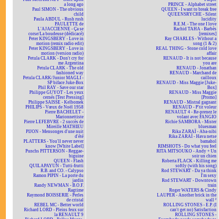
a long ago
PRINCE - Alphabet street
Paul SIMON - The obvious
QUEEN - I want to break free
child
QUEENSRYCHE - Silent
Paula ABDUL - Rush rush
lucidity
PAULETTE de
R.E.M. - The one I love
L'AJACCIENNE - Ça se
Rachid TAHA - Barbès
corse/La boudeuse (dédicacé)
[remixes]
Peter KINGSBERY - Love in
Ray CHARLES - Without a
motion (remix radio edit)
song (1 & 2)
Peter KINGSBERY - Love in
REAL THING - Stone cold love
motion (version radio)
affair
Petula CLARK - Don't cry for
RENAUD - It is not because
me Argentina
you are
Petula CLARK - The old
RENAUD - Jonathan
fashioned way
RENAUD - Marchand de
Petula CLARK/Junior MAGLI -
cailloux
SP biface Juke-Box
RENAUD - Miss Maggie [Juke-
Phil RAY - Save our star
Box]
Philippe GUYOT - Les yeux
RENAUD - Miss Maggie
cernés [Test Pressing]
[Promo]
Philippe SAISSE - Kelbomek
RENAUD - Mistral gagnant
PHILIPS - Vœux de Noël 1958
RENAUD - P'tit voleur
Pierre BACHELET -
RENAULT 4 - Re-prenez le
Marionnettiste
volant avec FANGIO
Pierre LEFEBVRE - 2 succès de
Richie SAMBORA - Mister
Mireille MATHIEU
bluesman
PIJON - Mensonges d'une nuit
Rika ZARAÏ - Aba-nibi
d'été
Rika ZARAÏ - Hava netse
PLATTERS - You'll never never
bamahol
know [White Label]
RIMSHOTS - Do what you feel
Punchs PITTERSON - Reggae-
RITA MITSOUKO - Andy + Un
biguine
soir un chien
QUEEN - Flash
Roberta FLACK - Killing me
QUILAPAYUN - Tutti-frutti
softly (with his song)
R.B. and CO. - Calypso
Rod STEWART - Da ya think
Ramon PIPIN - La porte du
I'm sexy
jardin
Rod STEWART - Downtown
Randy NEWMAN - B.O.F.
train
Ragtime
Roger WATERS & Cindy
Raymond BOISSERIE - Perles
LAUPER - Another brick in the
de cristal
wall ²
REBEL MC - Better world
ROLLING STONES - E.P. (I
Richard LORD - Pleins feux sur
can't get no) Satisfaction
la RENAULT 9
ROLLING STONES -