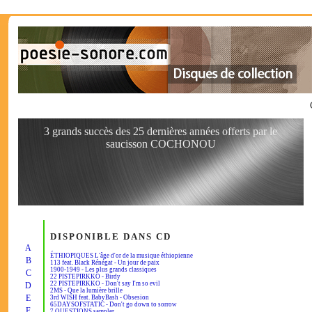
3 grands succès des 25 dernières années offerts par le
saucisson COCHONOU
DISPONIBLE DANS CD
A
ÉTHIOPIQUES L'âge d'or de la musique éthiopienne
B
113 feat. Black Rénégat - Un jour de paix
1900-1949 - Les plus grands classiques
C
22 PISTEPIRKKO - Birdy
22 PISTEPIRKKO - Don't say I'm so evil
D
2MS - Que la lumière brille
E
3rd WISH feat. BabyBash - Obsesion
65DAYSOFSTATIC - Don't go down to sorrow
F
7 QUESTIONS sampler