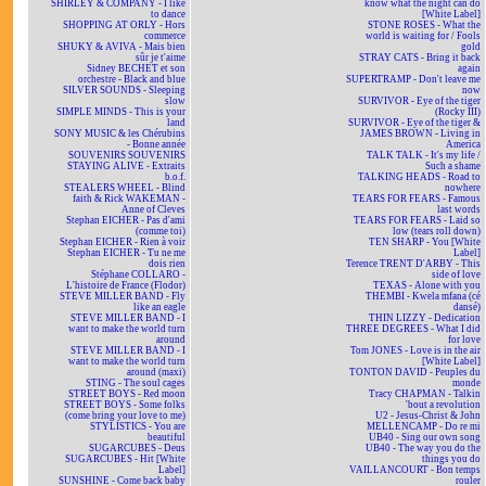
SHIRLEY & COMPANY - I like
know what the night can do
to dance
[White Label]
SHOPPING AT ORLY - Hors
STONE ROSES - What the
commerce
world is waiting for / Fools
SHUKY & AVIVA - Mais bien
gold
sûr je t'aime
STRAY CATS - Bring it back
Sidney BECHET et son
again
orchestre - Black and blue
SUPERTRAMP - Don't leave me
SILVER SOUNDS - Sleeping
now
slow
SURVIVOR - Eye of the tiger
SIMPLE MINDS - This is your
(Rocky III)
land
SURVIVOR - Eye of the tiger &
SONY MUSIC & les Chérubins
JAMES BROWN - Living in
- Bonne année
America
SOUVENIRS SOUVENIRS
TALK TALK - It's my life /
STAYING ALIVE - Extraits
Such a shame
b.o.f.
TALKING HEADS - Road to
STEALERS WHEEL - Blind
nowhere
faith & Rick WAKEMAN -
TEARS FOR FEARS - Famous
Anne of Cleves
last words
Stephan EICHER - Pas d'ami
TEARS FOR FEARS - Laid so
(comme toi)
low (tears roll down)
Stephan EICHER - Rien à voir
TEN SHARP - You [White
Stephan EICHER - Tu ne me
Label]
dois rien
Terence TRENT D'ARBY - This
Stéphane COLLARO -
side of love
L'histoire de France (Flodor)
TEXAS - Alone with you
STEVE MILLER BAND - Fly
THEMBI - Kwela mfana (cé
like an eagle
dansé)
STEVE MILLER BAND - I
THIN LIZZY - Dedication
want to make the world turn
THREE DEGREES - What I did
around
for love
STEVE MILLER BAND - I
Tom JONES - Love is in the air
want to make the world turn
[White Label]
around (maxi)
TONTON DAVID - Peuples du
STING - The soul cages
monde
STREET BOYS - Red moon
Tracy CHAPMAN - Talkin
STREET BOYS - Some folks
'bout a revolution
(come bring your love to me)
U2 - Jesus-Christ & John
STYLISTICS - You are
MELLENCAMP - Do re mi
beautiful
UB40 - Sing our own song
SUGARCUBES - Deus
UB40 - The way you do the
SUGARCUBES - Hit [White
things you do
Label]
VAILLANCOURT - Bon temps
SUNSHINE - Come back baby
rouler