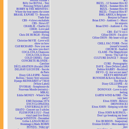
session volume 1
& 2
Billy Joe ROYAL - Test
BIZZL - 12 Sommer Hits 82
Pressing [White Label]
BIZZL - Sommer Hits 83
BOBBY & THE MIDNITES -
BIZZL - Sommer Hits 84
Where the beat meets the street
BIZZL - Tropical Hits 87
BRASIL EXPORT 73 - Brussels
BMG ARIOLA Belgium -
Trade Fair
Bonjour la France
CBS - 4 slows enchaînés
Brian ENO - Ambient 1 - Music
CBS - Slows 87
for airports
CHARLIE - Charlie (5)
Brian ENO - Ambient 4 - On
CHER - Love and
Land
understanding
CBS - Été 73 vol.1
Chris DE BURGH - Flying
Céline DION - I'm alive
colours
Céline DION - My heart will go
Christine McVIE - Love will
on
show us how
CHILL FAC-TORR - Twist
Cliff RICHARD - Now you see
(round'n'round)
me, now you don't
CHURCH - Starfish
COCA-COLA Chansons
CLASH - The Magnificent
COCA-COLA Disco
Seven / The Call Up
COLD CHISEL - East
CULTURE DANCE 7 - House
CONCRETE BLONDE -
Mix
Caroline
CURE - Pornography
DÉCLARATION (fiscale) 1964
DAVE - Dave [White Label]
DELHAY/LECOUDE - Succès
Debbie HARRY - Rockbird
de Paris
DEVO - Q: Are we not men?
Dizzy GILLESPIE - Sonny
DEXYS MIDNIGHT
Rollins / Sonny Stitt sessions
RUNNERS & Kevin Rowland -
Django REINHARDT n°73610
Too-Rye-Ay
[White Label]
Dizzy GILLESPIE - At
DVORAK - Symphonie du
Newport
Nouveau Monde (extraits) -
DONOVAN - Love is only
MIKAL
feeling
Eddie MONEY - Where's the
EARTH WIND & FIRE - The
party?
very best
EMI Christmas 1974
Elton JOHN - Believe
ENCYCLOPAEDIA
[MONOFACE]
UNIVERSALIS 1972
Elton JOHN - Sleeping with the
ERATO - Concert sur 3 siècles
past
FLESH FOR LULU - Final
Elton JOHN & RUPAUL -
vinyl (and live flesh)
Don't go breaking my heart
George WINSTON - December
(remixes)
Gilles LANGOUREAU
Eric BURDON - Starportrait
Hommage à Mado ROBIN
Etienne DAHO - Mon manège à
HONDA - Wake up!
moi