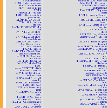
Hawaiian war chant
Jonathan STUART - Wako man
KENT - On fait c'qu'on peut
Julien CLERC - This melody
KENT - Tous les mômes
KAJAGOOGOO - Too shy
KENT - Tous les mômes
(midnight mix)
REMIX
Karen CHERYL - Sing to me
Kim WILDE - You came
mama
KIRSTEN - Over the rainbow
KNORR - campagne Europe 1
[White Label]
hiver 78-79
KRÉMA HOLLYWOOD -
KOOL & THE GANG 1990
J.STRAUSS fils, Valse de
hitmix
l'empereur
LA FEMME - Sur la planche /
L'AFFAIRE LOUIS TRIO - Il y
Françoise
a ceux
LADY ROUGE - Eyes of mars
L'AFFAIRE LOUIS TRIO -
[DIOR]
Nous on a tout
LAURENT - Lady / Pharaon
L'AFFAIRE LOUIS TRIO -
Laurent VOULZY - Le soleil
Succès de larmes
donne
L'AFFRONT NATIONAL -
Lee LEWIS - French kiss [Test
Jean-Marie tu charries
Pressing]
LA LUNA - Les cactus
Lenny KRAVITZ - Let love rule
LAZARE - Infidèle
Leon REDBONE - Gotta shake
Lee DORSEY - Shortnin' bread
that thing
[monoface White Label]
Leon REDBONE - Play Gipsy
Lee ELDRED - How's your
play
love life 1&2
Leon REDBONE - Sugar
Lee REED - Ram ram jam
Leonard COHEN - First we take
Lena GOLD - Radio [Blue
Manhattan
Label]
Linda SCOTT - Starlight,
Leonard BERNSTEIN - Gaîté
starbright
Parisienne d'Offenbach
Louis BERTIGNAC et les
les JARDINS de l'OPÉRA -
Visiteurs - Ces idées-là
Meilleurs vœux
LOVE AND MONEY -
les MAX VALENTIN - Les
Halleluiah man
maux dits
Luc FAIRDAN - T'as de beaux
les OBJETS - L'hiver est là
lolos
les OBJETS - Sarah
Lucien JEUNESSE raconte les
LEVEL 42 - Heaven in my
3 ours
hands
LUNA PARKER - Le challenge
Liane FOLY - Il est mort le
des espoirs
soleil
LUNA PARKER - Tes états
Linda DE SUZA - Amalia
d'âme Eric
Linda RONSTADT/Aaron
Lydia VERKINE - La mélodie
NEVILLE - When something is
des enfants
wrong...
M & Mme FAIRDAN - Beaux
LLOYD COLE - Downtown
lolos