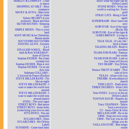
SHIRLEY & COMPANY - I like
know what the night can do
to dance
[White Label]
SHOPPING AT ORLY - Hors
STONE ROSES - What the
commerce
world is waiting for / Fools
SHUKY & AVIVA - Mais bien
gold
sûr je t'aime
STRAY CATS - Bring it back
Sidney BECHET et son
again
orchestre - Black and blue
SUPERTRAMP - Don't leave me
SILVER SOUNDS - Sleeping
now
slow
SURVIVOR - Eye of the tiger
SIMPLE MINDS - This is your
(Rocky III)
land
SURVIVOR - Eye of the tiger &
SONY MUSIC & les Chérubins
JAMES BROWN - Living in
- Bonne année
America
SOUVENIRS SOUVENIRS
TALK TALK - It's my life /
STAYING ALIVE - Extraits
Such a shame
b.o.f.
TALKING HEADS - Road to
STEALERS WHEEL - Blind
nowhere
faith & Rick WAKEMAN -
TEARS FOR FEARS - Famous
Anne of Cleves
last words
Stephan EICHER - Pas d'ami
TEARS FOR FEARS - Laid so
(comme toi)
low (tears roll down)
Stephan EICHER - Rien à voir
TEN SHARP - You [White
Stephan EICHER - Tu ne me
Label]
dois rien
Terence TRENT D'ARBY - This
Stéphane COLLARO -
side of love
L'histoire de France (Flodor)
TEXAS - Alone with you
STEVE MILLER BAND - Fly
THEMBI - Kwela mfana (cé
like an eagle
dansé)
STEVE MILLER BAND - I
THIN LIZZY - Dedication
want to make the world turn
THREE DEGREES - What I did
around
for love
STEVE MILLER BAND - I
Tom JONES - Love is in the air
want to make the world turn
[White Label]
around (maxi)
TONTON DAVID - Peuples du
STING - The soul cages
monde
STREET BOYS - Red moon
Tracy CHAPMAN - Talkin
STREET BOYS - Some folks
'bout a revolution
(come bring your love to me)
U2 - Jesus-Christ & John
STYLISTICS - You are
MELLENCAMP - Do re mi
beautiful
UB40 - Sing our own song
SUGARCUBES - Deus
UB40 - The way you do the
SUGARCUBES - Hit [White
things you do
Label]
VAILLANCOURT - Bon temps
SUNSHINE - Come back baby
rouler