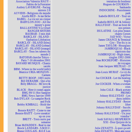
Association Valentin HAÜY -
tentation du bonheur
Fables de la Fontaine
Hugues de COURSON -
Audrey LAVERGNE - Facing
Sankanda
mirrors 2.0
INDOCHINE - Punishment
AUVIDIS - Religions du monde
park
Axelle RED - Je me fâche
Isabelle BOULAY - Tout un
BABEL - La vie est un cirque
jour
BABYLON ZOO - All the
Isabelle BOULAY & Johnny
money's gone
HALLYDAY - Tout au bout de
BALLANTINE'S Le rituel
nos peines
BANGER SISTERS
ISULATINE - Les plus beaux
BAOBAB - 3 mix dub
chants Corses
BARCLAY - ISLAND -
JAD WIO - Victor
Opération Libération
James CHANCE & Terminal
BARCLAY - ISLAND [bleu]
City - The fix is in
BARCLAY - ISLAND [crème]
James TAYLOR - Hourglass
BARCLAY - ISLAND [orange]
JAMIROQUAI - Black
BARCLAY - Tous les talents du
capricorn day
monde 2
JAMIROQUAI - High times,
BATOFAR cherche Tokyo -
singles 1992-2006
Paris 7-16 décembre 2001
Jean ROCHEFORT - Histoires
BAYARD MUSIQUE - Chants
de voyages
sacrés
Jean-Jacques MILTEAU - JJ
BBM - Where in the world (edit)
Milteau
Béatrice URIA-MONZON -
Jean-Louis MURAT - Le cri du
Carmen
papillon
BETTY BOOP - 1001 nuits
Joe COCKER - Let the healing
Bill DERAIME - Qui a bu
begin
Billy BRAGG - Mr love &
Joe COCKER - When a woman
justice
cries
BLACK - Here it comes again
John CALE - Black acetate
BMG 99/11 Hot Sampler
PROMO
BMG News Janvier 1999
Johnny HALLYDAY - Les
Bob DYLAN - Le sampler Rock
duos inédits
and Folk
Johnny HALLYDAY - Rester
Bobby KIMBALL - Hold the
libre
line
Johnny HALLYDAY - Succès
Bonnie RAITT - Come to me
garantis
Bonnie RAITT - Love sneakin'
Johnny HALLYDAY - Un jour
up on you
viendra ²
BRETT - Trois nuits par
Jordi SAVALL/HESPERION
semaine
XXI - Don Quijote de la
Brian McFADDEN - Real to me
Mancha
Brock LANDARS - S.M.D.U.
Julie ZENATTI - À quoi ça sert
Bruno COULAIS - B.O.F. Les
Julie ZENATTI - Mon ami pour