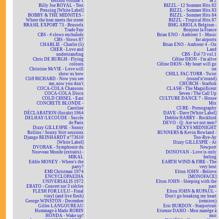
session volume 1
& 2
Billy Joe ROYAL - Test
BIZZL - 12 Sommer Hits 82
Pressing [White Label]
BIZZL - Sommer Hits 83
BOBBY & THE MIDNITES -
BIZZL - Sommer Hits 84
Where the beat meets the street
BIZZL - Tropical Hits 87
BRASIL EXPORT 73 - Brussels
BMG ARIOLA Belgium -
Trade Fair
Bonjour la France
CBS - 4 slows enchaînés
Brian ENO - Ambient 1 - Music
CBS - Slows 87
for airports
CHARLIE - Charlie (5)
Brian ENO - Ambient 4 - On
CHER - Love and
Land
understanding
CBS - Été 73 vol.1
Chris DE BURGH - Flying
Céline DION - I'm alive
colours
Céline DION - My heart will go
Christine McVIE - Love will
on
show us how
CHILL FAC-TORR - Twist
Cliff RICHARD - Now you see
(round'n'round)
me, now you don't
CHURCH - Starfish
COCA-COLA Chansons
CLASH - The Magnificent
COCA-COLA Disco
Seven / The Call Up
COLD CHISEL - East
CULTURE DANCE 7 - House
CONCRETE BLONDE -
Mix
Caroline
CURE - Pornography
DÉCLARATION (fiscale) 1964
DAVE - Dave [White Label]
DELHAY/LECOUDE - Succès
Debbie HARRY - Rockbird
de Paris
DEVO - Q: Are we not men?
Dizzy GILLESPIE - Sonny
DEXYS MIDNIGHT
Rollins / Sonny Stitt sessions
RUNNERS & Kevin Rowland -
Django REINHARDT n°73610
Too-Rye-Ay
[White Label]
Dizzy GILLESPIE - At
DVORAK - Symphonie du
Newport
Nouveau Monde (extraits) -
DONOVAN - Love is only
MIKAL
feeling
Eddie MONEY - Where's the
EARTH WIND & FIRE - The
party?
very best
EMI Christmas 1974
Elton JOHN - Believe
ENCYCLOPAEDIA
[MONOFACE]
UNIVERSALIS 1972
Elton JOHN - Sleeping with the
ERATO - Concert sur 3 siècles
past
FLESH FOR LULU - Final
Elton JOHN & RUPAUL -
vinyl (and live flesh)
Don't go breaking my heart
George WINSTON - December
(remixes)
Gilles LANGOUREAU
Eric BURDON - Starportrait
Hommage à Mado ROBIN
Etienne DAHO - Mon manège à
HONDA - Wake up!
moi