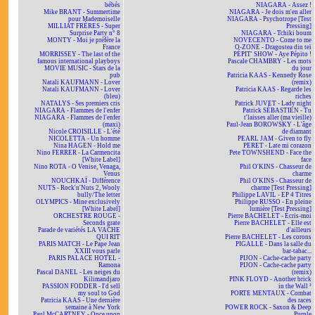
bébés
NIAGARA - Assez !
Mike BRANT - Summertime
NIAGARA - Je dois m'en aller
pour Mademoiselle
NIAGARA - Psychotrope [Test
MILLIAT FRÈRES - Super
Pressing]
Surprise Party n° 8
NIAGARA - Tchiki boum
MONTY - Moi je préfère la
NOVECENTO - Come to me
France
O-ZONE - Dragostea din teï
MORRISSEY - The last of the
PÉPIT' SHOW - Aye Pépito !
famous international playboys
Pascale CHAMBRY - Les mots
MOVIE MUSIC - Stars de la
du jour
pub
Patricia KAAS - Kennedy Rose
Natali KAUFMANN - Lover
(remix)
Natali KAUFMANN - Lover
Patricia KAAS - Regarde les
(bleu)
riches
NATALYS - Ses premiers cris
Patrick JUVET - Lady night
NIAGARA - Flammes de l'enfer
Patrick SÉBASTIEN - Tu
NIAGARA - Flammes de l'enfer
t'laisses aller (ma vieille)
(maxi)
Paul-Jean BOROWSKY - L'âge
Nicole CROISILLE - L'été
de diamant
NICOLETTA - Un homme
PEARL JAM - Given to fly
Nina HAGEN - Hold me
PERET - Late mi corazon
Nino FERRER - La Carmencita
Pete TOWNSHEND - Face the
[White Label]
face
Nino ROTA - O Venise, Venaga,
Phil O'KINS - Chasseur de
Venus
charme
NOUCHKAÏ - Différence
Phil O'KINS - Chasseur de
NUTS - Rock'n'Nuts 2, Wooly
charme [Test Pressing]
bully/The letter
Philippe LAVIL - EP 4 Titres
OLYMPICS - Mine exclusively
Philippe RUSSO - En pleine
[White Label]
lumière [Test Pressing]
ORCHESTRE ROUGE -
Pierre BACHELET - Écris-moi
Seconds grate
Pierre BACHELET - Elle est
Parade de variétés LA VACHE
d'ailleurs
QUI RIT
Pierre BACHELET - Les corons
PARIS MATCH - Le Pape Jean
PIGALLE - Dans la salle du
XXIII vous parle
bar-tabac...
PARIS PALACE HOTEL -
PIJON - Cache-cache party
Ramona
PIJON - Cache-cache party
Pascal DANEL - Les neiges du
(remix)
Kilimandjaro
PINK FLOYD - Another brick
PASSION FODDER - I'd sell
in the Wall ²
my soul to God
PORTE MENTAUX - Combat
Patricia KAAS - Une dernière
des races
semaine à New York
POWER ROCK - Saxon & Deep
Paul McCARTNEY - Once upon
Purple