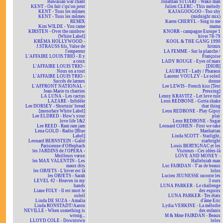
Hawaiian war chant
Jonathan STUART - Wako man
KENT - On fait c'qu'on peut
Julien CLERC - This melody
KENT - Tous les mômes
KAJAGOOGOO - Too shy
KENT - Tous les mômes
(midnight mix)
REMIX
Karen CHERYL - Sing to me
Kim WILDE - You came
mama
KIRSTEN - Over the rainbow
KNORR - campagne Europe 1
[White Label]
hiver 78-79
KRÉMA HOLLYWOOD -
KOOL & THE GANG 1990
J.STRAUSS fils, Valse de
hitmix
l'empereur
LA FEMME - Sur la planche /
L'AFFAIRE LOUIS TRIO - Il y
Françoise
a ceux
LADY ROUGE - Eyes of mars
L'AFFAIRE LOUIS TRIO -
[DIOR]
Nous on a tout
LAURENT - Lady / Pharaon
L'AFFAIRE LOUIS TRIO -
Laurent VOULZY - Le soleil
Succès de larmes
donne
L'AFFRONT NATIONAL -
Lee LEWIS - French kiss [Test
Jean-Marie tu charries
Pressing]
LA LUNA - Les cactus
Lenny KRAVITZ - Let love rule
LAZARE - Infidèle
Leon REDBONE - Gotta shake
Lee DORSEY - Shortnin' bread
that thing
[monoface White Label]
Leon REDBONE - Play Gipsy
Lee ELDRED - How's your
play
love life 1&2
Leon REDBONE - Sugar
Lee REED - Ram ram jam
Leonard COHEN - First we take
Lena GOLD - Radio [Blue
Manhattan
Label]
Linda SCOTT - Starlight,
Leonard BERNSTEIN - Gaîté
starbright
Parisienne d'Offenbach
Louis BERTIGNAC et les
les JARDINS de l'OPÉRA -
Visiteurs - Ces idées-là
Meilleurs vœux
LOVE AND MONEY -
les MAX VALENTIN - Les
Halleluiah man
maux dits
Luc FAIRDAN - T'as de beaux
les OBJETS - L'hiver est là
lolos
les OBJETS - Sarah
Lucien JEUNESSE raconte les
LEVEL 42 - Heaven in my
3 ours
hands
LUNA PARKER - Le challenge
Liane FOLY - Il est mort le
des espoirs
soleil
LUNA PARKER - Tes états
Linda DE SUZA - Amalia
d'âme Eric
Linda RONSTADT/Aaron
Lydia VERKINE - La mélodie
NEVILLE - When something is
des enfants
wrong...
M & Mme FAIRDAN - Beaux
LLOYD COLE - Downtown
lolos