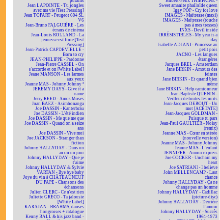
putains
Hubert-Félix THIÉFAINE -
Jean LAPOINTE - Tu jongles
Sweet amanite phalloïde queen
avec ma vie [Test Pressing]
Iggy POP - Cry for love
Jean TOPART - Peugeot 604 SL
IMAGES - Maîtresse (maxi)
V6
IMAGES - Maîtresse (touche
Jean-Bruno FALGUIÈRE - Les
pas à mes tresses)
écrans de cinéma
INXS - Devil inside
Jean-Louis ROLLAND - La
IRRÉSISTIBLES - My year is a
jeunesse est finie [Test
day
Pressing]
Isabelle ADJANI - Princesse au
Jean-Patrick CAPDEVIELLE -
petit pois
Born to cry
JACNO - Les langues
JEAN-PHILIPPE - Pardonne
étrangères
Jean-Pierre CASSEL - On
Jacques BREL - Amsterdam
s'accorde et on [White Label]
Jane BIRKIN - Amours des
Jeane MANSON - Les larmes
feintes
aux yeux
Jane BIRKIN - Et quand bien
Jeanne MAS - Johnny Johnny ²
même
JEREMY DAYS - Give it a
Jane BIRKIN - Help camionneur
name
Jean-Baptiste QUENIN -
Jerry REED - Amos Moses
Veilleur de toutes les nuits
Joan BAEZ - Asimbonanga
Jean-Jacques DEBOUT - Un
Joe DASSIN - Kanterbräu
mot [ACÉTATE]
Joe DASSIN - L'été indien
Jean-Jacques GOLDMAN -
Joe DASSIN - Me que me que
Puisque tu pars
Joe DASSIN - Quand on a seize
Jean-Paul GAULTIER - Noisy
ans
(remix)
Joe DASSIN - Vive moi
Jeanne MAS - Cœur en stéréo
Joe JACKSON - Stranger than
(nouvelle version)
fiction
Jeanne MAS - Johnny Johnny
Johnny HALLYDAY - Dans un
Jeanne MAS - L'enfant
an ou un jour
JENNIFER - Amour express
Johnny HALLYDAY - Que je
Joe COCKER - Unchain my
t'aime
heart
Johnny HALLYDAY & Sylvie
Joe SATRIANI - I believe
VARTAN - Bye bye baby
John MELLENCAMP - Last
Joye du vin à CHÂTEAUNEUF
chance
DU PAPE - Chansons des
Johnny HALLYDAY - Ça ne
échansons
change pas un homme
Julien CLERC - Ce n'est rien
Johnny HALLYDAY - Cadillac
Juliette GRÉCO - Ta jalousie
(picture-disc)
[White Label]
Johnny HALLYDAY - Derrière
KARAJAN - BRAHMS, danses
l'amour
hongroises + catalogue
Johnny HALLYDAY - Succès
Kenny BALL & his jazz band -
1961-1973