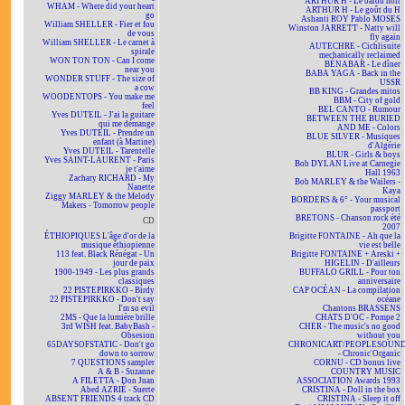
ARTHUR H - Le baron noir
WHAM - Where did your heart
ARTHUR H - Le goût du H
go
Ashanti ROY Pablo MOSES
William SHELLER - Fier et fou
Winston JARRETT - Natty will
de vous
fly again
William SHELLER - Le carnet à
AUTECHRE - Cichlisuite
spirale
mechanically reclaimed
WON TON TON - Can I come
BÉNABAR - Le dîner
near you
BABA YAGA - Back in the
WONDER STUFF - The size of
USSR
a cow
BB KING - Grandes mitos
WOODENTOPS - You make me
BBM - City of gold
feel
BEL CANTO - Rumour
Yves DUTEIL - J'ai la guitare
BETWEEN THE BURIED
qui me démange
AND ME - Colors
Yves DUTEIL - Prendre un
BLUE SILVER - Musiques
enfant (à Martine)
d'Algérie
Yves DUTEIL - Tarentelle
BLUR - Girls & boys
Yves SAINT-LAURENT - Paris
Bob DYLAN Live at Carnegie
je t'aime
Hall 1963
Zachary RICHARD - My
Bob MARLEY & the Wailers -
Nanette
Kaya
Ziggy MARLEY & the Melody
BORDERS & 6° - Your musical
Makers - Tomorrow people
passport
BRETONS - Chanson rock été
CD
2007
ÉTHIOPIQUES L'âge d'or de la
Brigitte FONTAINE - Ah que la
musique éthiopienne
vie est belle
113 feat. Black Rénégat - Un
Brigitte FONTAINE + Areski +
jour de paix
HIGELIN - D'ailleurs
1900-1949 - Les plus grands
BUFFALO GRILL - Pour ton
classiques
anniversaire
22 PISTEPIRKKO - Birdy
CAP OCÉAN - La compilation
22 PISTEPIRKKO - Don't say
océane
I'm so evil
Chantons BRASSENS
2MS - Que la lumière brille
CHATS D'OC - Pompe 2
3rd WISH feat. BabyBash -
CHER - The music's no good
Obsesion
without you
65DAYSOFSTATIC - Don't go
CHRONICART/PEOPLESOUN
down to sorrow
- Chronic'Organic
7 QUESTIONS sampler
CORNU - CD bonus live
A & B - Suzanne
COUNTRY MUSIC
A FILETTA - Don Juan
ASSOCIATION Awards 1993
Abed AZRIÉ - Suerte
CRISTINA - Doll in the box
ABSENT FRIENDS 4 track CD
CRISTINA - Sleep it off