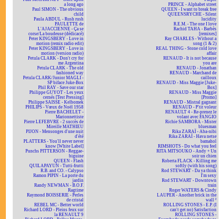
a long ago
PRINCE - Alphabet street
Paul SIMON - The obvious
QUEEN - I want to break free
child
QUEENSRYCHE - Silent
Paula ABDUL - Rush rush
lucidity
PAULETTE de
R.E.M. - The one I love
L'AJACCIENNE - Ça se
Rachid TAHA - Barbès
corse/La boudeuse (dédicacé)
[remixes]
Peter KINGSBERY - Love in
Ray CHARLES - Without a
motion (remix radio edit)
song (1 & 2)
Peter KINGSBERY - Love in
REAL THING - Stone cold love
motion (version radio)
affair
Petula CLARK - Don't cry for
RENAUD - It is not because
me Argentina
you are
Petula CLARK - The old
RENAUD - Jonathan
fashioned way
RENAUD - Marchand de
Petula CLARK/Junior MAGLI -
cailloux
SP biface Juke-Box
RENAUD - Miss Maggie [Juke-
Phil RAY - Save our star
Box]
Philippe GUYOT - Les yeux
RENAUD - Miss Maggie
cernés [Test Pressing]
[Promo]
Philippe SAISSE - Kelbomek
RENAUD - Mistral gagnant
PHILIPS - Vœux de Noël 1958
RENAUD - P'tit voleur
Pierre BACHELET -
RENAULT 4 - Re-prenez le
Marionnettiste
volant avec FANGIO
Pierre LEFEBVRE - 2 succès de
Richie SAMBORA - Mister
Mireille MATHIEU
bluesman
PIJON - Mensonges d'une nuit
Rika ZARAÏ - Aba-nibi
d'été
Rika ZARAÏ - Hava netse
PLATTERS - You'll never never
bamahol
know [White Label]
RIMSHOTS - Do what you feel
Punchs PITTERSON - Reggae-
RITA MITSOUKO - Andy + Un
biguine
soir un chien
QUEEN - Flash
Roberta FLACK - Killing me
QUILAPAYUN - Tutti-frutti
softly (with his song)
R.B. and CO. - Calypso
Rod STEWART - Da ya think
Ramon PIPIN - La porte du
I'm sexy
jardin
Rod STEWART - Downtown
Randy NEWMAN - B.O.F.
train
Ragtime
Roger WATERS & Cindy
Raymond BOISSERIE - Perles
LAUPER - Another brick in the
de cristal
wall ²
REBEL MC - Better world
ROLLING STONES - E.P. (I
Richard LORD - Pleins feux sur
can't get no) Satisfaction
la RENAULT 9
ROLLING STONES -