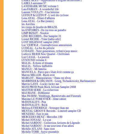
LABEL BLEU - Appellation d'origine incontrôlée 2
LABELS automne 97
LANDMARK MUSIC volume 1
Lara FABIAN - A wonderful life
Laurent VOULZY - Une héroïne
LEFDUP & LEFDUP - L'oeil du cyclone
Lena AYAL - Dîner d'affaires
Lena AYAL - Le Bar (remix)
les Antilles
les coups de foudre de BRAZIL
les ENFOIRÉS - On ira tous au paradis
LIMP BIZKIT - Nookie
LINE RECORDS - Der Sampler 31
Lionel RICHIE - Time [radio edit]
LOST HIGHWAY sampler 2002
Luc VERTIGE - Contradictions amoureuses
LUDÉAL - La fin du pétrole
LUDAIZE - Next generation, rythm'n'pop music
Ludovic BEIER New Quartet - Chilltimes
Luz CASAL - La pasion
LYSOUND volume 4
MALIA - Echoes of dreams
MALIA - Yellow daffodils
MANGU - Mi familia
MANUELA - Parce que c'était écrit comme ça
Marcus MILLER - Rush over
MARGOT - Manipulation + Dans tes rêves
MARRINER & OHLSSON - Grieg, Tschaikowsky, Rachmaninov
Marvin GAYE - Lucky lucky me
MASS PROD Punk Rock Artisan Sampler 2008
MASTER SERIE - La collection
MAURANE - Différente
Max PASHM - Weddings, Barmitzvahs and Funerals
Maxime LE FORESTIER - 2ème cahier
McDONALD'S - Pop
McDONALD'S - Rock
Melissa ETHERIDGE - Stronger than me
MENTAL GROOVE Records - Limited sampler CD
MENZEKI - Fais le pas
MERCEDES BENZ - Mercedes 190
Michel JONASZ - Le scat
Michel SARDOU - Collection Artistes de Légende
Michel SARDOU - Je me souviens d'un adieu
Michèle ATLANI - Sans titre
Michèle TORR - Sortir ensemble