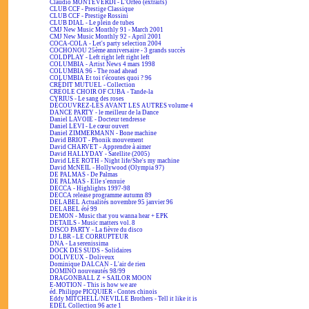
Claudio MONTEVERDI - L'Orfeo (extraits)
CLUB CCF - Prestige Classique
CLUB CCF - Prestige Rossini
CLUB DIAL - Le plein de tubes
CMJ New Music Monthly 91 - March 2001
CMJ New Music Monthly 92 - April 2001
COCA-COLA - Let's party selection 2004
COCHONOU 25ème anniversaire - 3 grands succès
COLDPLAY - Left right left right left
COLUMBIA - Artist News 4 mars 1998
COLUMBIA 96 - The road ahead
COLUMBIA Et toi t'écoutes quoi ? 96
CRÉDIT MUTUEL - Collection
CRÉOLE CHOIR OF CUBA - Tande-la
CYRIUS - Le sang des roses
DÉCOUVREZ-LES AVANT LES AUTRES volume 4
DANCE PARTY - le meilleur de la Dance
Daniel LAVOIE - Docteur tendresse
Daniel LEVI - Le cœur ouvert
Daniel ZIMMERMANN - Bone machine
David BRIOT - Phonik mouvement
David CHARVET - Apprendre à aimer
David HALLYDAY - Satellite (2005)
David LEE ROTH - Night life/She's my machine
David McNEIL - Hollywood (Olympia 97)
DE PALMAS - De Palmas
DE PALMAS - Elle s'ennuie
DECCA - Highlights 1997-98
DECCA release programme autumn 89
DELABEL Actualités novembre 95 janvier 96
DELABEL été 99
DEMON - Music that you wanna hear + EPK
DETAILS - Music matters vol. 8
DISCO PARTY - La fièvre du disco
DJ LBR - LE CORRUPTEUR
DNA - La serenissima
DOCK DES SUDS - Solidaires
DOLIVEUX - Doliveux
Dominique DALCAN - L'air de rien
DOMINO nouveautés 98/99
DRAGONBALL Z + SAILOR MOON
E-MOTION - This is how we are
éd. Philippe PICQUIER - Contes chinois
Eddy MITCHELL/NEVILLE Brothers - Tell it like it is
EDEL Collection 96 acte 1