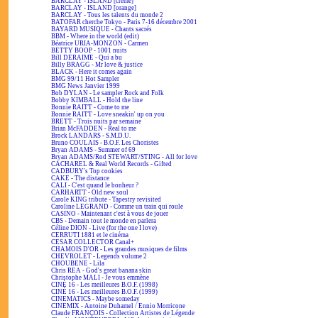
BARCLAY - ISLAND [crème]
BARCLAY - ISLAND [orange]
BARCLAY - Tous les talents du monde 2
BATOFAR cherche Tokyo - Paris 7-16 décembre 2001
BAYARD MUSIQUE - Chants sacrés
BBM - Where in the world (edit)
Béatrice URIA-MONZON - Carmen
BETTY BOOP - 1001 nuits
Bill DERAIME - Qui a bu
Billy BRAGG - Mr love & justice
BLACK - Here it comes again
BMG 99/11 Hot Sampler
BMG News Janvier 1999
Bob DYLAN - Le sampler Rock and Folk
Bobby KIMBALL - Hold the line
Bonnie RAITT - Come to me
Bonnie RAITT - Love sneakin' up on you
BRETT - Trois nuits par semaine
Brian McFADDEN - Real to me
Brock LANDARS - S.M.D.U.
Bruno COULAIS - B.O.F. Les Choristes
Bryan ADAMS - Summer of 69
Bryan ADAMS/Rod STEWART/STING - All for love
CACHAREL & Real World Records - Gifted
CADBURY's Top cookies
CAKE - The distance
CALI - C'est quand le bonheur ?
CARHARTT - Old new soul
Carole KING tribute - Tapestry revisited
Caroline LEGRAND - Comme un train qui roule
CASINO - Maintenant c'est à vous de jouer
CBS - Demain tout le monde en parlera
Céline DION - Live (for the one I love)
CERRUTI 1881 et le cinéma
CESAR COLLECTOR Canal+
CHAMOIS D'OR - Les grandes musiques de films
CHEVROLET - Legends volume 2
CHOUBENE - Lila
Chris REA - God's great banana skin
Christophe MALI - Je vous emmène
CINÉ 16 - Les meilleures B.O.F. (1998)
CINÉ 16 - Les meilleures B.O.F. (1999)
CINEMATICS - Maybe someday
CINEMIX - Antoine Duhamel / Ennio Morricone
Claude FRANÇOIS - Collection Artistes de Légende