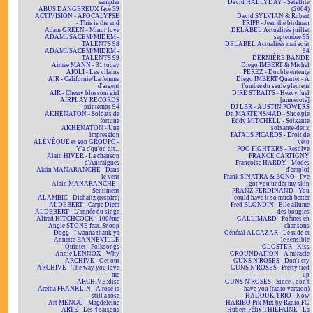
sampler
David HALLYDAY - Satellite
ABUS DANGEREUX face 39
(2004)
ACTIVISION - APOCALYPSE
David SYLVIAN & Robert
- This is the end
FRIPP - Jean the birdman
Adam GREEN - Minor love
DELABEL Actualités juillet
ADAMI/SACEM/MIDEM -
septembre 95
TALENTS 98
DELABEL Actualités mai août
ADAMI/SACEM/MIDEM -
94
TALENTS 99
DERNIÈRE BANDE
Aimee MANN - 31 today
Diego IMBERT & Michel
AÏOLI - Les vilains
PEREZ - Double entente
AIR - Californie/La femme
Diego IMBERT Quartet - À
d'argent
l'ombre du saule pleureur
AIR - Cherry blossom girl
DIRE STRAITS - Heavy fuel
AIRPLAY RECORDS
[numéroté]
printemps 94
DJ LBR - AUSTIN POWERS
AKHENATON - Soldats de
Dr. MARTENS/4AD - Shoe pie
fortune
Eddy MITCHELL - Soixante
AKHENATON - Une
soixante-deux
impression
FATALS PICARDS - Droit de
ALÉVÊQUE et son GROUPO -
véto
Y'a c'qu'on dit...
FOO FIGHTERS - Resolve
Alain HIVER - La chanson
FRANCE CARTIGNY
d'Antraigues
Françoise HARDY - Modes
Alain MANARANCHE - Dans
d'emploi
le vent
Frank SINATRA & BONO - I've
Alain MANARANCHE -
got you under my skin
Sentiment
FRANZ FERDINAND - You
ALAMBIC - Dichaïtz (respire)
could have it so much better
ALDEBERT - Carpe Diem
Fred BLONDIN - Elle allume
ALDEBERT - L'année du singe
des bougies
Alfred HITCHCOCK - 100ème
GALLIMARD - Poèmes en
Angie STONE feat. Snoop
chansons
Dogg - I wanna thank ya
Général ALCAZAR - Le rude et
Annette BANNEVILLE
le sensible
Quintet - Folksongs
GLOSTER - Kiss
Annie LENNOX - Why
GROUNDATION - A miracle
ARCHIVE - Get out
GUNS N'ROSES - Don't cry
ARCHIVE - The way you love
GUNS N'ROSES - Pretty tied
me
up
ARCHIVE:disc
GUNS N'ROSES - Since I don't
Aretha FRANKLIN - A rose is
have you (radio version)
still a rose
HADOUK TRIO - Now
Art MENGO - Magdeleine
HARIBO Pik Mix by Radio FG
ARTE - Les 4 saisons
Hubert-Félix THIÉFAINE - La