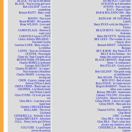
BLACK - Fly up to the moon
Art MENGO - Côté cour
BLACK - You're a big girl now
AVIGNON au 8 décembre
Bob GELDOF - Love or
AVIONS - Nuit sauvage
something
B-52's - Planet Claire
Bonnie RAITT - Baby come
BAB & ROLANDO 808 - Mas
back
que nada
BOONS - The score
BADGAM - SP 1428 [Black
Boum BOMO - Hit-parades
Label]
Brian WILSON - Love and
Barry RYAN with the Majority -
mercy
Eloïse
CAMOUFLAGE - Heaven (I
BEACH BOYS - Still cruisin /
want you)
Kokomo
CARAVELLI pour LOTUS
Bebu SILVETTI - Spring rain
Carlos Alberto IRIGARAY -
BEE GEES - The woman in you
Navidad Criolla
/ Stayin' alive
Caroline LOEB - Mots croisés /
Bernard MINET - Génération
Le téléfon
Bioman
CATHY - Tout est littérature
BEV & BOB - Hey Paula [T.P.]
CENTER - Navsiegda
BILLY & les Forbans - Au
Chant du 7ème Congrès de la
temps des surprises-parties
BONNETERIE (TP dédicacé)
BLACK CROWES - High head
Charles BORELLI présente
blues / A conspiracy
Georges SOLCHANY
Bob DYLAN - Gotta serve
Charles DUMONT - Je t'aime /
somebody
Nuit blanche à Honfleur
Bob GELDOF - The great song
Charlie SPAHN - Loving you,
of indifference
loving me
Bob SEGER - The fire inside
CHER - Gypsys, tramps and
BON JOVI - Bed of roses
thieves [White Label]
Boris DJIAN - Je t'aime encore
CHINA CRISIS - Black man ray
Brigitte BARDOT - Toutes les
CHOPPER - Lili/Heidi bleib
bêtes sont à aimer
blu [White Label]
Britney SPEARS - Sometimes
Chris EVERS - Ce n'est pas une
Caetano VELOSO - Este amor
vie
CANADA - Mourir les sirènes
Chris REA - I can hear your
Céline DION - I drove all night
heart beat
Céline DION - Mon ami m'a
Chubby CHECKER/Hank
quittée
BALLARD - The twist
Chantal GOYA - Monsieur le
[Acétate]
Chat Botté
CINDERELLA - Nobody's fool
CHIC - Le freak
Claudia BRÜCKEN - Absolute
Chris REA - On the beach
COLL - Pretty little girl [White
Chris REA - That's what they
Label]
always say (rainbow mix)
COLUCHE - La politique
CINDERELLA - Heartbreak
(revue de presse)
station