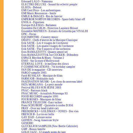
Edouard LALO - Namouna
ELECTRO DELUXE - Sound for eclectic people
ELISTA - Debout
EMI Cool Price - Les authentiques
EMI Music Ressources - Smile
EMILE & IMAGES - Rio de Janvier
EMPEROR NORTON RECORDS - Space baby blast off
ENOLA - Figurines
Enrique IGLESIAS - Bailamos
Ensemble De CÆLIS - Direction Laurence Brisset
Ensemble MATHEUS - Extraits de Griselda par VIVALDI
EPIC - Focus
EQUIMINTHE - Country music
ERATO - Chefs d'œuvre de la Musique Classique
Erik SATIE - Les 4 visages de l'orchestre
Erik SATIE - Les quatre visages de l'orchestre
Erik SATIE - The 4 aspects of the orchestra
Eros RAMAZZOTTI - Quanto amore sei
Eros RAMAZZOTTI & Joe COCKER - Difendero
ESPACE Rhythm & Blues - Volume 2
ESSO - Sur la route d'Hollywood
ETERNAL LOVE - le meilleur des slows
F-COMMUNICATIONS - 7th birthday sampler
FAN DE le magazine - CD interview
FARGO sampler 2005
Farid RUSSLAN - Musique de films
FARM JOB - Hokkaïdo rush
FASZINATION MUSIK - Les clous du nouveau label
FATA MORGANA - Le petit monde
Festival BLUES SUR SEINE 2003
FNAC - Parcours black
FNAC MUSIC - Actualités Printemps 93
FOOD RECORDS sampler 1991
FOUR ROSES - Musiques de films
FRANCE TELECOM - Easy techno
Franz SCHUBERT - Quintette à cordes D.956
FRAY - Over my head (cable car)
FREDERICKS + GOLDMAN + JONES - Des vies
FRENCH B - La vie est belle
GAY DAD - Leisure noise
GEFFEN - Swag American Style
GENERIC
GLÜCKLICH SAMPLER (New Beetle Cabriolet)
GMF - Bonus famille
GOLD JAZZ - 12 grands noms du jazz