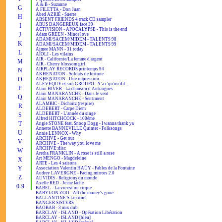
A & B - Suzanne
G
A FILETTA - Don Juan
Abed AZRIÉ - Suerte
H
ABSENT FRIENDS 4 track CD sampler
ABUS DANGEREUX face 39
I
ACTIVISION - APOCALYPSE - This is the end
J
Adam GREEN - Minor love
ADAMI/SACEM/MIDEM - TALENTS 98
K
ADAMI/SACEM/MIDEM - TALENTS 99
Aimee MANN - 31 today
L
AÏOLI - Les vilains
AIR - Californie/La femme d'argent
M
AIR - Cherry blossom girl
AIRPLAY RECORDS printemps 94
N
AKHENATON - Soldats de fortune
O
AKHENATON - Une impression
ALÉVÊQUE et son GROUPO - Y'a c'qu'on dit...
P
Alain HIVER - La chanson d'Antraigues
Alain MANARANCHE - Dans le vent
Q
Alain MANARANCHE - Sentiment
ALAMBIC - Dichaïtz (respire)
R
ALDEBERT - Carpe Diem
ALDEBERT - L'année du singe
S
Alfred HITCHCOCK - 100ème
T
Angie STONE feat. Snoop Dogg - I wanna thank ya
Annette BANNEVILLE Quintet - Folksongs
U
Annie LENNOX - Why
ARCHIVE - Get out
V
ARCHIVE - The way you love me
ARCHIVE:disc
W
Aretha FRANKLIN - A rose is still a rose
Art MENGO - Magdeleine
X
ARTE - Les 4 saisons
Y
Association Valentin HAÜY - Fables de la Fontaine
Audrey LAVERGNE - Facing mirrors 2.0
Z
AUVIDIS - Religions du monde
Axelle RED - Je me fâche
0-9
BABEL - La vie est un cirque
BABYLON ZOO - All the money's gone
BALLANTINE'S Le rituel
BANGER SISTERS
BAOBAB - 3 mix dub
BARCLAY - ISLAND - Opération Libération
BARCLAY - ISLAND [bleu]