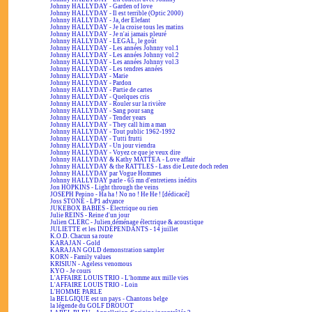
Johnny HALLYDAY - Garden of love
Johnny HALLYDAY - Il est terrible (Optic 2000)
Johnny HALLYDAY - Ja, der Elefant
Johnny HALLYDAY - Je la croise tous les matins
Johnny HALLYDAY - Je n'ai jamais pleuré
Johnny HALLYDAY - LEGAL, le goût
Johnny HALLYDAY - Les années Johnny vol.1
Johnny HALLYDAY - Les années Johnny vol.2
Johnny HALLYDAY - Les années Johnny vol.3
Johnny HALLYDAY - Les tendres années
Johnny HALLYDAY - Marie
Johnny HALLYDAY - Pardon
Johnny HALLYDAY - Partie de cartes
Johnny HALLYDAY - Quelques cris
Johnny HALLYDAY - Rouler sur la rivière
Johnny HALLYDAY - Sang pour sang
Johnny HALLYDAY - Tender years
Johnny HALLYDAY - They call him a man
Johnny HALLYDAY - Tout public 1962-1992
Johnny HALLYDAY - Tutti frutti
Johnny HALLYDAY - Un jour viendra
Johnny HALLYDAY - Voyez ce que je veux dire
Johnny HALLYDAY & Kathy MATTEA - Love affair
Johnny HALLYDAY & the RATTLES - Lass die Leute doch reden
Johnny HALLYDAY par Vogue Hommes
Johnny HALLYDAY parle - 65 mn d'entretiens inédits
Jon HOPKINS - Light through the veins
JOSEPH Pepino - Ha ha ! No no ! He He ! [dédicacé]
Joss STONE - LP1 advance
JUKEBOX BABIES - Électrique ou rien
Julie REINS - Reine d'un jour
Julien CLERC - Julien déménage électrique & acoustique
JULIETTE et les INDÉPENDANTS - 14 juillet
K.O.D. Chacun sa route
KARAJAN - Gold
KARAJAN GOLD demonstration sampler
KORN - Family values
KRISIUN - Ageless venomous
KYO - Je cours
L'AFFAIRE LOUIS TRIO - L'homme aux mille vies
L'AFFAIRE LOUIS TRIO - Loin
L'HOMME PARLE
la BELGIQUE est un pays - Chantons belge
la légende du GOLF DROUOT