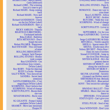
Richard LORD - Rallye Monte-
Everybody needs somebody to
Carlo [dédicacé]
love
Richard LORD - The winning
ROLLING STONES - Paint It,
lion (it's time to go)
Black
Richard MARX - Keep coming
ROMANCE - Dance my way to
back
your heart
Richard MARX - Now and
Rose LAURENS - Africa
forever
ROXY MUSIC - Avalon
Richard SANDERSON - Check
RUN DMC - Walk this way
on the list [White Label]
SCORPIONS - Wind of change
Richard SANDERSON - She's a
(maxi)
lady
SCRITTI POLITTI - Lover to
RICKY AMIGOS - Téquila
fall
RIGHTEOUS BROTHERS -
SEPTEMBER - Cry for you
Unchained melody
Serge GAINSBOURG - Love on
Rika ZARAÏ - Hallelou
the beat
RITA MITSOUKO - Don't
Serge GAINSBOURG & Eddy
forget the nite
MITCHELL - Vieille canaille
Robert PALMER - Happiness
SHEILA - Spacer remix 98 ²
Rod STEWART - This old heart
SHONA - Elodie mon rêve
of mine
Sidney BECHET - Petite fleur /
ROLLING BIDOCHONS -
Dans les rues d'Antibes
Jumpin' Jack Flasque
Sinead O'CONNOR - Jump in
ROLLING STONES - Honky
the river [Test Pressing]
tonk women
SISTER SLEDGE - He's the
Ron GOODWIN - Ces
greatest dancer
merveilleux fous volants...
SISTERS OF MERCY - All
[White Label]
along the watchtower
Roy ROBY - Time for dancing
SISTERS OF MERCY -
RUDY La Scala - Woman
Dominion
SALT'N'PEPA - You showed me
SKUNK ANANSIE - Secretly
SANDRA - Secret land
(Armand van Helden remix)
(remixes)
SMITHEREENS feat. Belinda
SANTA ESMERALDA - C'est
CARLISLE - Blue period
magnifique [White Label]
SONY - Test record for cartridge
SCORPIONS - Don't believe her
file
SCORPIONS - Wind of change
SPANDAU BALLET - True
SCRITTI POLITTI - Boom there
SPARKS - Music that you can
she was
dance to
SENATOR KING - Rock your
SPINNERS - I'll be around
baby
STATUS QUO - Can't give you
SG GIGANTE - Fumar é matar
more
saudades [White Label]
STEEL PULSE - Soul of my
SHAMEN - Move any mountain
soul
Progen 91
Steve WINWOOD - Don't you