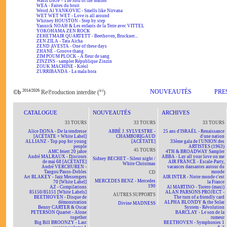
Wasis DIOP - The lord of the feather
WEA - Faites du bruit
Weird Al YANKOVIC - Smells like Nirvana
WET WET WET - Love is all around
Whitney HOUSTON - Step by step
Yannick NOAH & Les enfants de la Terre avec VITTEL
YOKOHAMA ZEN ROCK
ZEHETMAIR QUARTETT - Beethoven, Bruckner...
ZEN ZILA - Tata Aïcha
ZEND AVESTA - One of these days
ZHANÉ - Groove thang
ZIM POUM PLOCK - A fleur de sang
ZINZINS - sampler République Zinzin
ZOUK MACHINE - Kréol
ZURRIBANDA - La mala hora
2014/2026
ici
NOUVEAUTÉS
PRE
©b
Re℗roduction interdite (
)
CATALOGUE
NOUVEAUTÉS
ARCHIVES
33 TOURS
33 TOURS
33 TOURS
Alice DONA - De la tendresse
ABBÉ J. SYLVESTRE -
25 ans d'ISRAËL - Renaissance
[ACÉTATE + White Label]
CHAMBORIGAUD
d'une nation
ALLIANZ - Top pop for young
[ACÉTATE]
33ème gala de l'UNION des
people
ARTISTES (1963)
45 TOURS
AMC feiert 20 jahre
4TH & BROADWAY Sampler
André MALRAUX - Discours
ABBA - Lay all your love on me
Sidney BECHET - Silent night /
de mai 68 [ACÉTATE]
AIR FRANCE - Escale-Party,
White Christmas
André VERCHUREN -
vacances dansantes autour du
Tangos/Pasos-Dobles
monde
CD
Art BLAKEY - Jazz Messengers
AIR INTER - Notre monde c'est
MERCEDES BENZ - Mercedes
70 [White Label]
la France
190
AZ - Compilations
Al MARTINO - Torero (maxi)
85150/85151 [White Labels]
ALAN PARSONS PROJECT -
AUTRES SUPPORTS
BEETHOVEN - Disque de
The turn of a friendly card
démonstration
ALPHA BLONDY & the Solar
Divine MADNESS
Benny CARTER & Oscar
System - Révolution
PETERSON Quartet - Alone
BARCLAY - Le son de la
together
rumeur
Big Bill BROONZY - Last
BEETHOVEN - Symphonies 1