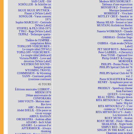
SAD CAFÉ - Olé
Modeste MOUSSORGSKY -
SCHÖLLER - In Schöller ist
Tableaux d'une exposition
Musik
MONSIEUR Z - Fourrure et
SIGUE SIGUE SPUTNICK -
Musique [numéroté]
Flaunt it [White Label]
MORRISSEY - Viva hate
SONOLOR - Vœux sonores
MÖTLEY CRÜE - Smokin' in
1975
the boys room
Sophie MARCEAU - Certitude
Murray HEAD - Sooner or later
[White Label]
MUSTANG Kollektion Herbst
STOFFEL & FILS 1950-1975
Winter 83
T'PAU - Rage [White Label]
Nanette WORKMAN - Chaude
TEPPAZ - Technique spatio-
[white label]
dynamic
ORISHAS - Orishas llego
Théâtre de l'EMPIRE -
remixes
compilation Rétro
OSIBISA - Ojah awake [White
TOPALOFF-VERCHUREN -
Label]
Le couple idéal [TP/WL]
PET SHOP BOYS - Behaviour
TOPALOFF~VERCHUREN -
Peter GABRIEL - 4 (Security)
Le couple idéal [dédicacé]
Peter TOSH - Captured live
Victoria PARRY - Love and
Philip OAKEY & Giorgio
devotion [White Label]
MORODER
WESTBOUND SOUND -
PHILIPS - Promo Promo 74
Sampler promo
PHILIPS Spécial Club été 76
WYOMING TRAVEL
vol.1
COMMISSION - In Wyoming
PHILIPS Spécial Club été 78
YANN - Continent perdu
vol. 2
(continue continue)
Pierre SCHAEFFER & Pierre
HENRY - Symphonie pour un
45 TOURS
homme seul
PRODIGY - Speedway (theme
Éditions musicales LEBRIOT -
from Fastlane)
MIDEM 1970
QUEEN - Live magic
20ème anniversaire de
REAL THING - Boogie down
CONFORAMA
RITA MITSOUKO n°1 - Marcia
5000 VOLTS - Motion man /
baila / Hip kit
Bye love
RITA MITSOUKO n°2 - C'est
ABC - Poison arrow
comme ça / Y'a d'la haine
Abdel DJELIL - Elle passe sa
RITA MITSOUKO n°3 - Andy /
vie en voyage
Les histoires d'A
ABDUL HASSAN
ROXY MUSIC - Avalon
ORCHESTRA - Arabian affair
ROXY MUSIC - Flesh + Blood
ADAMO - Inch'Allah
SHAKATAK - Night birds
ADAMO - Le carosse d'or
SIMPLY RED - Fairground
AFTERSHOCK - Always
SINGIN' IN THE RAIN - b.o.f.
thinking
Chantons sous la pluie