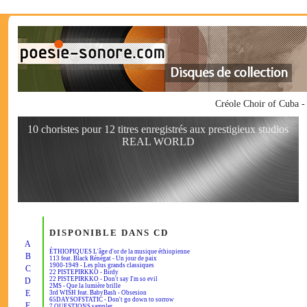
Créole Choir of Cuba 
10 choristes pour 12 titres enregistrés aux prestigieux studios
REAL WORLD
DISPONIBLE DANS CD
A
ÉTHIOPIQUES L'âge d'or de la musique éthiopienne
B
113 feat. Black Rénégat - Un jour de paix
1900-1949 - Les plus grands classiques
C
22 PISTEPIRKKO - Birdy
22 PISTEPIRKKO - Don't say I'm so evil
D
2MS - Que la lumière brille
E
3rd WISH feat. BabyBash - Obsesion
65DAYSOFSTATIC - Don't go down to sorrow
F
7 QUESTIONS sampler