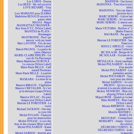
Los LOBOS - Donna
MADNESS - Our house
Lou REED - My red joystick
MADONNA - True blue (vinyl
LOVE BIZARRE - Trop
bleu)
d'amour
MADONNA - You can dance
Luis MARIANO pour IZARRA
(picture-disc)
Madeleine RENAUD raconte le
MARC SEBERG - Galver'ran
palais idéal
MARC SEBERG - Je t'accorde
MAGGI - Magie
MARC SEBERG - L'amour aux
MANHATTAN TRANSFER -
trousses
Boy from N.Y.C. [White Label]
Maria VICTORIA - Boléros n° 2
MANITAS de PLATA -
(Radio France)
Hommages
MAURANE - Pas gaie la
MANTRONIX - Don't go
pagaille
messin' with my heart
Maxime LE FORESTIER - San
Marc LAVOINE - Fils de moi
Francisco
[White Label]
MAYA L'ABEILLE - vinyl
Marcel PAGNOL - La partie de
jaune Collector
cartes (Marius)
MC SOLAAR - Bouge de là
MARIE-CLAIRE/PHILIPS - Un
MC SOLAAR - Victime de la
soir de Vie Parisienne
mode
Marie-Madeleine DURUFLÉ -
METALLICA - Enter sandman
Le coucou [White Label]
Michel POLNAREFF - Je rêve
Marie-Paule BELLE - Café
d'un monde
renard/Nosferatu
Michel POLNAREFF - Les
Marie-Paule BELLE - La petite
premières années
écriture grise
Michel POLNAREFF - Tout
MASKARA - La reine de la
tout pour ma chérie
playa
Michel SARDOU - Je vole
Maurice BIRAUD - Végétaline
MICHOU - Qu'est-ce qui
Maurice CHEVALIER - Si c'est
m'attend à la rentrée (dédicacé)
ça la musique à papa [White
Mickey NEWBURY - Blue sky
Label]
shining [White Label]
Maurice DULAC - Du pain
Miguel BOSÉ - Quand ça va mal
chaque jour [White Label]
Mike MAREEN - Here I am
Maxime LE FORESTIER - La
[White Label]
visite
Minnie RIPERTON - Stick
Michael JACKSON - One day
together 1 & 2
in your life
Mireille MATHIEU -
Michel FUGAIN - Chanson
BARCLAY
pour les demoiselles
MOON RAY - Comanchero
Michel JONASZ - Le roi des
MORIARTY - Jimmy / Enjoy
fous et des oiseaux [Blue Label]
the silence
Michel POLNAREFF - Kama
NÉGRESSES VERTES - IL
Sutra
NÉGRESSES VERTES - Zobi
Michel SARDOU - Interdit aux
la mouche