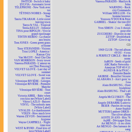
SWITCH - Switch it baby
Vanessa PARADIS - Marilyn &
SYLVIA - Automatic lover
John
TÉLÉPHONE - New York avec
WARNING - Rock
toi
city/Commando
TÉTINES NOIRES - Streap
William SHELLER - Un
Teac
homme heureux
Tanita TIKARAM - Little sister
Youssou N'DOUR & Peter
leaving town
GABRIEL - Shakin' the tree (DJ
Tanya St VAL - Tropical
edit)
Teresa KELLY - Johnnie
Yves SIMON - 2 ou 3 choses
TINA pour RIPOLIN - Vive le
pour elle
grand ripolinage
ZUCCHERO - Diavolo in me
TINTIN HEBDO - La chasse
ZZTOP - Doubleback
aux bruits
ZZTOP - Give it up
Tom JONES - Green green grass
CD
of home
Tony STEFANIDIS - Visions
1969 CLUB - The red album
Trini LOPEZ - America /
4YOU - 4 you
Kansas City
A PERFECT CIRCLE - Mer de
Van McCOY - Soul Cha Cha
noms
VAN MORRISON - Ivory tower
AaRON - Seeds of gold
Vanessa PARADIS - L'amour en
ABC Radio Networks -
soi [Test Pressing]
American TOP 40 # 51
VELVET GLOVE - Last day of
AGNÈS B. & la FNAC -
summer
Dernière Bande
VELVET GLOVE - Sweet was
AKIRISE - Brouiller l'écoute
my rose
ALABAMA 3 - Ain't goin' to
Véronique RIVIÈRE - Georges
Goa
Véronique RIVIÈRE - Première
Alain BASHUNG - Osez
Manche
Joséphine
Véronique RIVIÈRE - Tout
Alain BASHUNG - That's all
court
right
Victoria ABRIL - Baby when
Angela McCLUSKEY - The
you kiss me [White Label]
things we do
Viktor LAZLO - Baisers
Angelo DEBARRE/Ludovic
VINYL - The nobody men
BEIER - Paroles de swing
[White Label]
Anne-Sophie
VIVALDI - Le chardonneret
MUTTER/Lambert ORKIS -
VIXEN - How much love
The silver album
Warren ZEVON - Sentimental
AOSTE 20 ANS - Hits 76
hygiene
AqME - Dévisager Dieu
Wayne CAMPBELL - Night
Art MENGO - À tes côtés
time rose
Art MENGO - Des bateaux de
WEST & BYRD - Final kiss of
sang
love [White Label]