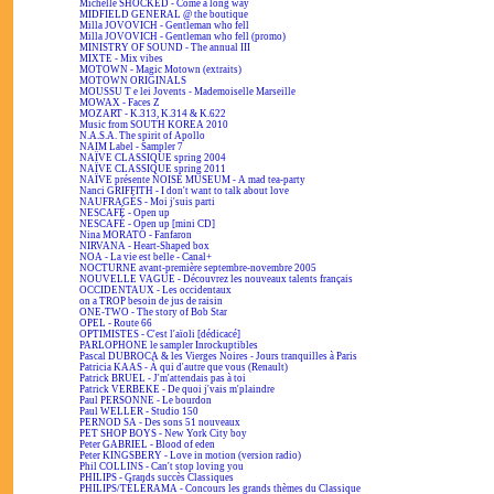
Michelle SHOCKED - Come a long way
MIDFIELD GENERAL @ the boutique
Milla JOVOVICH - Gentleman who fell
Milla JOVOVICH - Gentleman who fell (promo)
MINISTRY OF SOUND - The annual III
MIXTE - Mix vibes
MOTOWN - Magic Motown (extraits)
MOTOWN ORIGINALS
MOUSSU T e lei Jovents - Mademoiselle Marseille
MOWAX - Faces Z
MOZART - K.313, K.314 & K.622
Music from SOUTH KOREA 2010
N.A.S.A. The spirit of Apollo
NAIM Label - Sampler 7
NAÏVE CLASSIQUE spring 2004
NAÏVE CLASSIQUE spring 2011
NAÏVE présente NOISE MUSEUM - A mad tea-party
Nanci GRIFFITH - I don't want to talk about love
NAUFRAGÉS - Moi j'suis parti
NESCAFÉ - Open up
NESCAFÉ - Open up [mini CD]
Nina MORATO - Fanfaron
NIRVANA - Heart-Shaped box
NOA - La vie est belle - Canal+
NOCTURNE avant-première septembre-novembre 2005
NOUVELLE VAGUE - Découvrez les nouveaux talents français
OCCIDENTAUX - Les occidentaux
on a TROP besoin de jus de raisin
ONE-TWO - The story of Bob Star
OPEL - Route 66
OPTIMISTES - C'est l'aïoli [dédicacé]
PARLOPHONE le sampler Inrockuptibles
Pascal DUBROCA & les Vierges Noires - Jours tranquilles à Paris
Patricia KAAS - À qui d'autre que vous (Renault)
Patrick BRUEL - J'm'attendais pas à toi
Patrick VERBEKE - De quoi j'vais m'plaindre
Paul PERSONNE - Le bourdon
Paul WELLER - Studio 150
PERNOD SA - Des sons 51 nouveaux
PET SHOP BOYS - New York City boy
Peter GABRIEL - Blood of eden
Peter KINGSBERY - Love in motion (version radio)
Phil COLLINS - Can't stop loving you
PHILIPS - Grands succès Classiques
PHILIPS/TÉLÉRAMA - Concours les grands thèmes du Classique