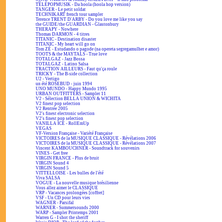
TÉLÉPOPMUSIK - Da hoola (hoola hop version)
TANGER - Le petit soldat
TECHNIKART french tour sampler
Terence TRENT D'ARBY - Do you love me like you say
the GUIDE/the GUARDIAN - Glastonbury
THERAPY - Nowhere
Thomas DARMON - 4 titres
TITANIC - Destination disaster
TITANIC - My heart will go on
Tom ZÉ - Estudando o pagode (na opereta segregamulher e amor)
TOOTS & the MAYTALS - True love
TOTALGAZ - Jazz Bossa
TOTALGAZ - Latino Salsa
TRACTION AILLEURS - Faut qu'ça roule
TRICKY - The B-side collection
U2 - Vertigo
un été ROSEBUD - juin 1994
UNO MUNDO - Happy Mundo 1995
URBAN OUTFITTERS - Sampler 11
V2 - Sélection BELLA UNION & WICHITA
V2 finest pop selection
V2 Rentrée 2005
V2's finest electronic selection
V2's finest pop selection
VANILLA ICE - RollEmUp
VEGAS
VF-Version Française - Variété Française
VICTOIRES de la MUSIQUE CLASSIQUE - Révélations 2006
VICTOIRES de la MUSIQUE CLASSIQUE - Révélations 2007
Vincent KAMBOUCHNER - Soundtrack for souvenirs
VINES - Get free
VIRGIN FRANCE - Plus de bruit
VIRGIN Sound 4
VIRGIN Sound 5
VITTELLOISE - Les bulles de l'été
Viva SALSA
VOGUE - La nouvelle musique brésilienne
Vous allez aimer le CLASSIQUE
VRP - Vacances prolongées [coffret]
VSF - Un CD pour leurs vies
WAGNER - Parsifal
WARNER - Summersounds 2000
WARP - Sampler Printemps 2001
Warren G - I shot the sheriff