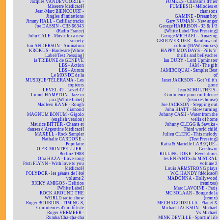
Jacques VANDEVOORDE -
FUMÉES - Chansons d'hier
Miserere [dédicacé]
FUMÉES II - Mélodies et
Jean-Marc BIENCOURT -
chansons
Jingles d'imitations
GAMINE - Dream boy
Jimmy HALL - Cadillac tracks
Gary NUMAN - New anger
Joe DASSIN - CBS 66343
George HARRISON - 33 & 1/3
(Radio France)
[White Label/Test Pressing]
John CALE - Music for a new
George MICHAEL - Amazing
society
GROOVERIDER - Rainbows of
Jon ANDERSON - Animation
colour (MAW remixes)
KROKUS - Hardware [White
HAPPY MONDAYS - Pills 'n'
Label/Test Pressing]
thrills and bellyaches
la TRIBUNE de GENÈVE
Ian DURY - Lord Upminster
LBS - Action
JAM - The gift
LBS - Aurum
JAMIROQUAI - Sampler Best
Le MONDE de la
of
MUSIQUE/TÉLÉRAMA - Les
Janet JACKSON - Got 'til it's
copieurs
gone
LEVEL 42 - Level 42
Jean SCHULTHEIS -
Lionel HAMPTON - Jazz in
Confidence pour confidence
jazz [White Label]
(remixes house)
Madleen KANE - Rough
Joe JACKSON - Stepping out
diamond
John HIATT - Slow turning
MAGNUM BONUM - Gigolo
Johnny CASH - Water from the
(english version)
wells of home
Maurice BITTER - Chants et
Johnny CLEGG & Savuka -
danses d'Argentine [dédicacé]
Third world child
MAXELL - Rock Sampler
Julien CLERC - This melody
Nathalie CARDONE -
[Test Pressing]
Populaire
Katia & Marielle LABEQUE -
O.P.R. MONTPELLIER -
Gershwin
Berlioz 1988
KILLING JOKE - Revelations
Ofra HAZA - Love song
les ENFANTS du MISTRAL
Patti FLYNN - With love to you
volume 2
[dédicacé]
Louis ARMSTRONG plays
POLYDOR - les géants de l'été
W.C. HANDY [dédicacé]
volume 2
MADONNA - Hollywood
RICKY AMIGOS - Delirios
(remixes)
[White Label]
Marc LAVOINE - Paris
ROCK AROUND THE
MC SOLAAR - Bouge de là
WORLD radio show
(remix)
Roger BOURDIN - TIMING 8,
MECHAGODZILLA - Planet X
Confidences d'un flûtiste
Michael JACKSON - Michael
Roger VERMEER -
Vs Michael
Rumba/Cha-cha-cha
MINK DEVILLE - Sportin' life