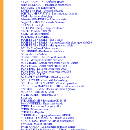
SAMARITAINE - All American Rodeo
Samy THIÉBAULT - Upanishad experiences
SANTANA - The game of love
SAVES THE DAY - Under the boards
SCHTROUMPF PARTY 3 - La schtroumpf du foot
SEAL - Prayer for the dying
Sebastien GRAINGER and the mountains
Serge GAINSBOURG - Vu de l'intérieur
SHAZZ - In the light
SHEER Publishing - Sampler volume 1
SIMPLE MINDS - Stranger
SINIK - Autodestruction
SO FRENCHY SO CHIC 1
SOCIÉTÉ GÉNÉRALE - Brasil touch
SOCIÉTÉ GÉNÉRALE - Junior présente les classiques de bébé
SOCIÉTÉ GÉNÉRALE - Musiques d'un siècle
SOL EN SI - Quand j'aime une fois...
SOL MONDO - Rendez-vous sur Mars
SOLA - Missile Sol-Sol
SONS OF THE DESERT - Within a mile
SONY - Musiques des films du siècle
SONY DADC - Grands compositeurs du millénaire
SONY MUSIC - Artist News juillet 1999
SONY-BMG - Le talent s'écoute été 2005
SONY-BMG - Le talent s'écoute rentrée 2006
SOON E MC - O.P.I.D.
Sophie ELLIS-BEXTOR - Mixed up world
SOUL ASYLUM - I will still be laughing
SOULFINGER EXPERIENCE - Tout est possible
SPLINE & LA MAUVAISE HERBE - Faiblesse et vanité
SPV RECORDINGS - One nation under a groove
SQUAKK - Willisau & Berlin
ST2 RECORDS - Promo 01/2007
STABILO
STEAMHAMMER Promotion CD 88/89
Stevie WONDER - These three words
STING - Let your soul be your pilot
STING - When we dance
STROKES - Reptilia
STUDIO SM - Disque professionnel XP9000
SUICIDAL TENDANCIES - I'll hate you better
SUPERGRASS - Interview Life on other planets
SWATCH - Swatch together
Sylvie VARTAN - La plus belle pour aller danser
Sylvie VARTAN & Johnny HALLYDAY - Il mio problema