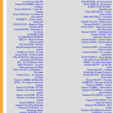
on with you like that
Dick RIVERS - Je t'ai reconnue
Emmylou HARRIS - Rose of
Dolly PARTON - Downtown
Cimarron
EARTH WIND & FIRE -
Enrico MACIAS - 2 ailes & 3
Saturday nite
plumes
Eddy MITCHELL - Lèche-
Enrico MACIAS - La France de
bottes blues
mon enfance
Eddy MITCHELL - Soixante
ENRIQUÉ - J'aime, J'aime...
soixante-deux
[dédicacé]
EDITH NYLON - Edith Nylon
ENZO ENZO - Blanche Neige
Edouard BAER - La bostella
[White Label]
ELEGANCE - Jamais de risque
Erik MONTRY - Des fleurs et
[Test Pressing]
des fusils
Etienne DAHO - Caribbean sea
ETHNIKOLOR
Etienne DAHO - Des
F.LEMARQUE/MARTIN
attractions désastre
CIRCUS - Succès de Paris
Etienne DAHO - Epaule tattoo
[White Label]
Etienne DAHO - Epaule tattoo
FÉLIX POTIN - Édition
(maxi)
spéciale inauguration super-
Etienne DAHO - Il ne dira pas
marché
[White Label]
FAMILLE FOUX - Un très
Etienne DAHO - Les voyages
joyeux Noël... [White Label]
immobiles
Félix FAIRANO - Moi je n'suis
EURYTHMICS - Sweet dreams
pas pressé [ACÉTATE]
(are made of this) REMIX 91
FFF - AC² N [White Label]
FARID - Un amour montagne
FIDO STEAKY - Les plus
Florent PAGNY - Ça fait des
belles musiques de films
nuits
FINE YOUNG CANNIBALS -
Florent PAGNY - Comme
The flame
d'habitude [Claude François]
France GALL - La chanson
Florent PAGNY - Jolie môme
d'Azima
[Léo Ferré]
Francis CABREL & Mercedes
Florent PAGNY - Tue-moi
SOSA - Yo vengo a ofrecer mi
FORBANS - Lève ton ful de là
corazon
Francis CABREL - Je rêve
Francis LEANDRI - EP Ton
Francis CABREL - Petite Marie
absence, ton silence [White
François FELDMAN - Comme
Label]
une évidence
Francis LEANDRI - SP Ton
François FELDMAN - Le p'tit
absence, ton silence [White
cireur
Label]
François FELDMAN - Les
Franck DIDIER - Pour la
valses de Vienne
première fois [Test Pressing]
François FELDMAN - Petit
François FELDMAN - Le
Frank
serpent qui danse
François FELDMAN & Joniece
Frédéric BERTHELOT -
JAMISON - J'ai peur