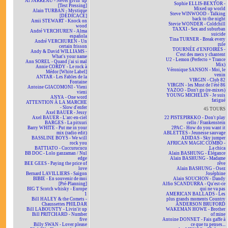
Al JARREAU - Never givin' up
Sophie ELLIS-BEXTOR -
[Test Pressing]
Mixed up world
Alain TURBAN - Mystique
Steve WINWOOD - Talking
[DÉDICACÉ]
back to the night
Amii STEWART - Knock on
Stevie WONDER - Coldchill
wood
TAXXI - Sex and suburban
André VERCHUREN - Alma
suicide
española
Tina TURNER - Break every
André VERCHUREN - Un
rule
certain frisson
TOURNÉE d'ENFOIRÉS -
Andy & David WILLIAMS -
C'est des mecs y chantent
What's your name
U2 - Lemon (Perfecto + Trance
Ann SOREL - Quand j'ai si mal
Mix)
Annie CORDY - Le rock à
Véronique SANSON - Moi, le
Médor [White Label]
venin
ANTAR - Les Fables de la
VIRGIN - Club 82
Fontaine
VIRGIN - les Must de l'été 86
Antoine GIACOMONI - Vieni
YAZOO - Don't go (re-mixes)
vieni
YOUNG MICHELIN - Je suis
ANYA - One word
fatigué
ATTENTION À LA MARCHE
- Slow d'enfer
45 TOURS
Axel BAUER - Jessy
Axel BAUER - L'arc-en-ciel
22 PISTEPIRKKO - Don't play
BARGES - La pitxuri
cello / Frankenstein
Barry WHITE - Put me in your
2PAC - How do you want it
mix (radio edit)
ABLETTES - Jeunesse sauvage
BASSLINE BOYS - We will
ADIDAS - Sky jumper
rock you
AFRICAN MAGIC COMBO -
BATTIATO - Cuccurucucu
La chica
BB DOC - Lolo ganzaman / Nul
Alain BASHUNG - Élégance
edge
Alain BASHUNG - Madame
BEE GEES - Paying the price of
rêve
love
Alain BASHUNG - Osez
Bernard LAVILLIERS - Saïgon
Joséphine
BIBIE - En souvenir de moi
Alain SOUCHON - Dandy
[Pré-Planning]
Alfio SCANDURRA - Qu'est-ce
BIG T Scotch whisky - Europe
qui ne va pas
1
AMERICAN BALLADS - Les
Bill HALEY & the Comets -
plus grands moments Country
Chaussettes PHILDAR
ANDERSON BRUFORD
Bill LABOUNTY - Livin'it up
WAKEMAN HOWE - Brother
Bill PRITCHARD - Number
of mine
five
Antoine DONNET - Fais gaffe à
Billy SWAN - Lover please
ce que tu penses...