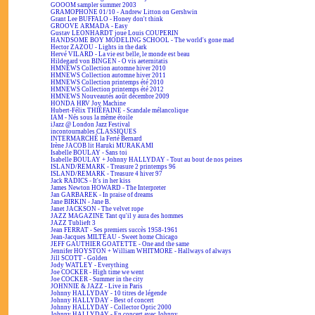
GOOOM sampler summer 2003
GRAMOPHONE 01/10 - Andrew Litton on Gershwin
Grant Lee BUFFALO - Honey don't think
GROOVE ARMADA - Easy
Gustav LEONHARDT joue Louis COUPERIN
HANDSOME BOY MODELING SCHOOL - The world's gone mad
Hector ZAZOU - Lights in the dark
Hervé VILARD - La vie est belle, le monde est beau
Hildegard von BINGEN - O vis aeternitatis
HMNEWS Collection automne hiver 2010
HMNEWS Collection automne hiver 2011
HMNEWS Collection printemps été 2010
HMNEWS Collection printemps été 2012
HMNEWS Nouveautés août décembre 2009
HONDA HRV Joy Machine
Hubert-Félix THIÉFAINE - Scandale mélancolique
IAM - Nés sous la même étoile
iJazz @ London Jazz Festival
incontournables CLASSIQUES
INTERMARCHÉ la Ferté Bernard
Irène JACOB lit Haruki MURAKAMI
Isabelle BOULAY - Sans toi
Isabelle BOULAY + Johnny HALLYDAY - Tout au bout de nos peines
ISLAND/REMARK - Treasure 2 printemps 96
ISLAND/REMARK - Treasure 4 hiver 97
Jack RADICS - It's in her kiss
James Newton HOWARD - The Interpreter
Jan GARBAREK - In praise of dreams
Jane BIRKIN - Jane B.
Janet JACKSON - The velvet rope
JAZZ MAGAZINE Tant qu'il y aura des hommes
JAZZ Tublieft 3
Jean FERRAT - Ses premiers succès 1958-1961
Jean-Jacques MILTEAU - Sweet home Chicago
JEFF GAUTHIER GOATETTE - One and the same
Jennifer HOYSTON + William WHITMORE - Hallways of always
Jill SCOTT - Golden
Jody WATLEY - Everything
Joe COCKER - High time we went
Joe COCKER - Summer in the city
JOHNNIE & JAZZ - Live in Paris
Johnny HALLYDAY - 10 titres de légende
Johnny HALLYDAY - Best of concert
Johnny HALLYDAY - Collector Optic 2000
Johnny HALLYDAY - En concert avec Johnny