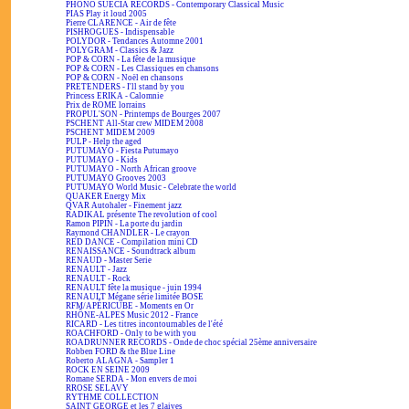
PHONO SUECIA RECORDS - Contemporary Classical Music
PIAS Play it loud 2005
Pierre CLARENCE - Air de fête
PISHROGUES - Indispensable
POLYDOR - Tendances Automne 2001
POLYGRAM - Classics & Jazz
POP & CORN - La fête de la musique
POP & CORN - Les Classiques en chansons
POP & CORN - Noël en chansons
PRETENDERS - I'll stand by you
Princess ERIKA - Calomnie
Prix de ROME lorrains
PROPUL'SON - Printemps de Bourges 2007
PSCHENT All-Star crew MIDEM 2008
PSCHENT MIDEM 2009
PULP - Help the aged
PUTUMAYO - Fiesta Putumayo
PUTUMAYO - Kids
PUTUMAYO - North African groove
PUTUMAYO Grooves 2003
PUTUMAYO World Music - Celebrate the world
QUAKER Energy Mix
QVAR Autohaler - Finement jazz
RADIKAL présente The revolution of cool
Ramon PIPIN - La porte du jardin
Raymond CHANDLER - Le crayon
RED DANCE - Compilation mini CD
RENAISSANCE - Soundtrack album
RENAUD - Master Serie
RENAULT - Jazz
RENAULT - Rock
RENAULT fête la musique - juin 1994
RENAULT Mégane série limitée BOSE
RFM/APÉRICUBE - Moments en Or
RHÔNE-ALPES Music 2012 - France
RICARD - Les titres incontournables de l'été
ROACHFORD - Only to be with you
ROADRUNNER RECORDS - Onde de choc spécial 25ème anniversaire
Robben FORD & the Blue Line
Roberto ALAGNA - Sampler 1
ROCK EN SEINE 2009
Romane SERDA - Mon envers de moi
RROSE SELAVY
RYTHME COLLECTION
SAINT GEORGE et les 7 glaives