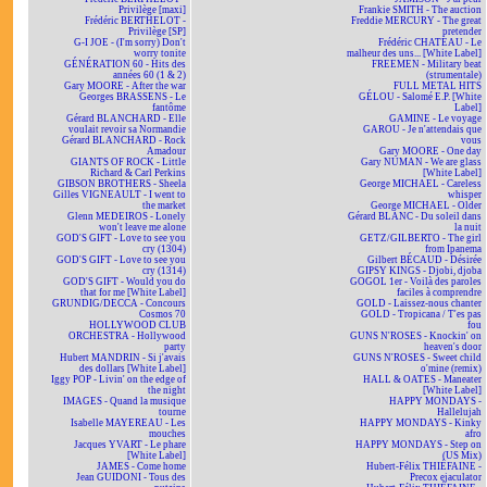
Privilège [maxi]
Frankie SMITH - The auction
Frédéric BERTHELOT -
Freddie MERCURY - The great
Privilège [SP]
pretender
G-I JOE - (I'm sorry) Don't
Frédéric CHATEAU - Le
worry tonite
malheur des uns... [White Label]
GÉNÉRATION 60 - Hits des
FREEMEN - Military beat
années 60 (1 & 2)
(strumentale)
Gary MOORE - After the war
FULL METAL HITS
Georges BRASSENS - Le
GÉLOU - Salomé E.P. [White
fantôme
Label]
Gérard BLANCHARD - Elle
GAMINE - Le voyage
voulait revoir sa Normandie
GAROU - Je n'attendais que
Gérard BLANCHARD - Rock
vous
Amadour
Gary MOORE - One day
GIANTS OF ROCK - Little
Gary NUMAN - We are glass
Richard & Carl Perkins
[White Label]
GIBSON BROTHERS - Sheela
George MICHAEL - Careless
Gilles VIGNEAULT - I went to
whisper
the market
George MICHAEL - Older
Glenn MEDEIROS - Lonely
Gérard BLANC - Du soleil dans
won't leave me alone
la nuit
GOD'S GIFT - Love to see you
GETZ/GILBERTO - The girl
cry (1304)
from Ipanema
GOD'S GIFT - Love to see you
Gilbert BÉCAUD - Désirée
cry (1314)
GIPSY KINGS - Djobi, djoba
GOD'S GIFT - Would you do
GOGOL 1er - Voilà des paroles
that for me [White Label]
faciles à comprendre
GRUNDIG/DECCA - Concours
GOLD - Laissez-nous chanter
Cosmos 70
GOLD - Tropicana / T'es pas
HOLLYWOOD CLUB
fou
ORCHESTRA - Hollywood
GUNS N'ROSES - Knockin' on
party
heaven's door
Hubert MANDRIN - Si j'avais
GUNS N'ROSES - Sweet child
des dollars [White Label]
o'mine (remix)
Iggy POP - Livin' on the edge of
HALL & OATES - Maneater
the night
[White Label]
IMAGES - Quand la musique
HAPPY MONDAYS -
tourne
Hallelujah
Isabelle MAYEREAU - Les
HAPPY MONDAYS - Kinky
mouches
afro
Jacques YVART - Le phare
HAPPY MONDAYS - Step on
[White Label]
(US Mix)
JAMES - Come home
Hubert-Félix THIÉFAINE -
Jean GUIDONI - Tous des
Precox ejaculator