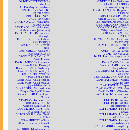
DADJE MEETING TIME -
CINDERELLA - Shelter me
Ybo libo
CLAN OF XYMOX -
DALIDA - Gigi in paradisco
Muscoviet mosquito
DAN REED NETWORK -
Claude FRANÇOIS - Du pain et
Tiger in a dress
du beurre
Daniel LEDUC - Soleil
Claude FRANÇOIS - Reste
DAVE - Hurlevent
Claude ROGEN - Fantaisie
DAVID + DAVID - Welcome to
Impromptu op. 66 de Chopin
the boomtown
Claudia BRÜCKEN - Fanatic
DAVID + DAVID - Welcome to
COCA-COLA French Rock -
the boomtown [monoface]
Téléphone + Starshooter
David KNOPFLER - Lonely is
COCA-COLA Nicolas
the night
PEYRAC
David KOVEN - Bord à bord
COMMUNARDS - Don't leave
[Test Pressing]
me this way
David LINDLEY - Mercury
CROWDED HOUSE - Fall at
blues
your feet
Dean MARTIN - Change of
CURE - Just like heaven
heart [White Label]
CURE - Never enough
DECCA/GRUNDIG - Hi-Fi
DANI - Papa vient d'épouser la
Stéréo Phase 4
bonne
Dee D. JACKSON - Automatic
Daniel DARC - La ville
lover 88 [Test Pressing]
Danielle DARRIEUX - Le
Démis ROUSSOS - So dreamy
temps d'aimer
Démis ROUSSOS - With you
Dante AGOSTINI - Initiation à
Denis PEPIN - Marinette
la batterie
(j'avais l'air d'un con)
David HALLYDAY - Ooh la la
Diana ROSS - Chain reaction
David HALLYDAY - Wanna
Diana ROSS - Chain reaction
take my time
(special dance mix)
David KOVEN - Afrique
Dick RIVERS - Ainsi soit-elle
David MARTIAL - Célimène
Disque d'Or Top 50 biface
David Mc NEIL - Tiramisu
Glenn MEDEIROS & Florent
DEAD OR ALIVE - Brand new
PAGNY
lover
DO VISSINGA - Porto Vecchio
DEF LEPPARD - Animal
Donna SUMMER - The
DEF LEPPARD - Animal
wanderer [White Label]
(spécial promo)
DOOBIE BROTHERS - Real
DEF LEPPARD - Let's get
love [White Label]
rocked
DUTCH DIESEL - Goin' back
DEF LEPPARD - Let's get
to China
rocked (poster)
Elliott MURPHY - Closer
DEF LEPPARD - Let's get
Elton JOHN - Easier to walk
rocked (teaser)
away
DEPECHE MODE - Everything
Elton JOHN - I don't wanna go
counts (live)