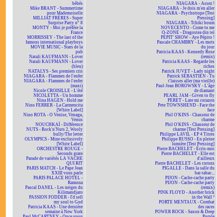
bébés
NIAGARA - Assez !
Mike BRANT - Summertime
NIAGARA - Je dois m'en aller
pour Mademoiselle
NIAGARA - Psychotrope [Test
MILLIAT FRÈRES - Super
Pressing]
Surprise Party n° 8
NIAGARA - Tchiki boum
MONTY - Moi je préfère la
NOVECENTO - Come to me
France
O-ZONE - Dragostea din teï
MORRISSEY - The last of the
PÉPIT' SHOW - Aye Pépito !
famous international playboys
Pascale CHAMBRY - Les mots
MOVIE MUSIC - Stars de la
du jour
pub
Patricia KAAS - Kennedy Rose
Natali KAUFMANN - Lover
(remix)
Natali KAUFMANN - Lover
Patricia KAAS - Regarde les
(bleu)
riches
NATALYS - Ses premiers cris
Patrick JUVET - Lady night
NIAGARA - Flammes de l'enfer
Patrick SÉBASTIEN - Tu
NIAGARA - Flammes de l'enfer
t'laisses aller (ma vieille)
(maxi)
Paul-Jean BOROWSKY - L'âge
Nicole CROISILLE - L'été
de diamant
NICOLETTA - Un homme
PEARL JAM - Given to fly
Nina HAGEN - Hold me
PERET - Late mi corazon
Nino FERRER - La Carmencita
Pete TOWNSHEND - Face the
[White Label]
face
Nino ROTA - O Venise, Venaga,
Phil O'KINS - Chasseur de
Venus
charme
NOUCHKAÏ - Différence
Phil O'KINS - Chasseur de
NUTS - Rock'n'Nuts 2, Wooly
charme [Test Pressing]
bully/The letter
Philippe LAVIL - EP 4 Titres
OLYMPICS - Mine exclusively
Philippe RUSSO - En pleine
[White Label]
lumière [Test Pressing]
ORCHESTRE ROUGE -
Pierre BACHELET - Écris-moi
Seconds grate
Pierre BACHELET - Elle est
Parade de variétés LA VACHE
d'ailleurs
QUI RIT
Pierre BACHELET - Les corons
PARIS MATCH - Le Pape Jean
PIGALLE - Dans la salle du
XXIII vous parle
bar-tabac...
PARIS PALACE HOTEL -
PIJON - Cache-cache party
Ramona
PIJON - Cache-cache party
Pascal DANEL - Les neiges du
(remix)
Kilimandjaro
PINK FLOYD - Another brick
PASSION FODDER - I'd sell
in the Wall ²
my soul to God
PORTE MENTAUX - Combat
Patricia KAAS - Une dernière
des races
semaine à New York
POWER ROCK - Saxon & Deep
Paul McCARTNEY - Once upon
Purple