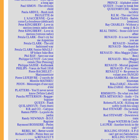
a long ago
PRINCE - Alphabet street
Paul SIMON - The obvious
QUEEN - I want to break free
child
QUEENSRYCHE - Silent
Paula ABDUL - Rush rush
lucidity
PAULETTE de
R.E.M. - The one I love
L'AJACCIENNE - Ça se
Rachid TAHA - Barbès
corse/La boudeuse (dédicacé)
[remixes]
Peter KINGSBERY - Love in
Ray CHARLES - Without a
motion (remix radio edit)
song (1 & 2)
Peter KINGSBERY - Love in
REAL THING - Stone cold love
motion (version radio)
affair
Petula CLARK - Don't cry for
RENAUD - It is not because
me Argentina
you are
Petula CLARK - The old
RENAUD - Jonathan
fashioned way
RENAUD - Marchand de
Petula CLARK/Junior MAGLI -
cailloux
SP biface Juke-Box
RENAUD - Miss Maggie [Juke-
Phil RAY - Save our star
Box]
Philippe GUYOT - Les yeux
RENAUD - Miss Maggie
cernés [Test Pressing]
[Promo]
Philippe SAISSE - Kelbomek
RENAUD - Mistral gagnant
PHILIPS - Vœux de Noël 1958
RENAUD - P'tit voleur
Pierre BACHELET -
RENAULT 4 - Re-prenez le
Marionnettiste
volant avec FANGIO
Pierre LEFEBVRE - 2 succès de
Richie SAMBORA - Mister
Mireille MATHIEU
bluesman
PIJON - Mensonges d'une nuit
Rika ZARAÏ - Aba-nibi
d'été
Rika ZARAÏ - Hava netse
PLATTERS - You'll never never
bamahol
know [White Label]
RIMSHOTS - Do what you feel
Punchs PITTERSON - Reggae-
RITA MITSOUKO - Andy + Un
biguine
soir un chien
QUEEN - Flash
Roberta FLACK - Killing me
QUILAPAYUN - Tutti-frutti
softly (with his song)
R.B. and CO. - Calypso
Rod STEWART - Da ya think
Ramon PIPIN - La porte du
I'm sexy
jardin
Rod STEWART - Downtown
Randy NEWMAN - B.O.F.
train
Ragtime
Roger WATERS & Cindy
Raymond BOISSERIE - Perles
LAUPER - Another brick in the
de cristal
wall ²
REBEL MC - Better world
ROLLING STONES - E.P. (I
Richard LORD - Pleins feux sur
can't get no) Satisfaction
la RENAULT 9
ROLLING STONES -