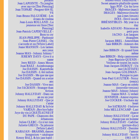
putains
Hubert-Félix THIÉFAINE -
Jean LAPOINTE - Tu jongles
Sweet amanite phalloïde queen
avec ma vie [Test Pressing]
Iggy POP - Cry for love
Jean TOPART - Peugeot 604 SL
IMAGES - Maîtresse (maxi)
V6
IMAGES - Maîtresse (touche
Jean-Bruno FALGUIÈRE - Les
pas à mes tresses)
écrans de cinéma
INXS - Devil inside
Jean-Louis ROLLAND - La
IRRÉSISTIBLES - My year is a
jeunesse est finie [Test
day
Pressing]
Isabelle ADJANI - Princesse au
Jean-Patrick CAPDEVIELLE -
petit pois
Born to cry
JACNO - Les langues
JEAN-PHILIPPE - Pardonne
étrangères
Jean-Pierre CASSEL - On
Jacques BREL - Amsterdam
s'accorde et on [White Label]
Jane BIRKIN - Amours des
Jeane MANSON - Les larmes
feintes
aux yeux
Jane BIRKIN - Et quand bien
Jeanne MAS - Johnny Johnny ²
même
JEREMY DAYS - Give it a
Jane BIRKIN - Help camionneur
name
Jean-Baptiste QUENIN -
Jerry REED - Amos Moses
Veilleur de toutes les nuits
Joan BAEZ - Asimbonanga
Jean-Jacques DEBOUT - Un
Joe DASSIN - Kanterbräu
mot [ACÉTATE]
Joe DASSIN - L'été indien
Jean-Jacques GOLDMAN -
Joe DASSIN - Me que me que
Puisque tu pars
Joe DASSIN - Quand on a seize
Jean-Paul GAULTIER - Noisy
ans
(remix)
Joe DASSIN - Vive moi
Jeanne MAS - Cœur en stéréo
Joe JACKSON - Stranger than
(nouvelle version)
fiction
Jeanne MAS - Johnny Johnny
Johnny HALLYDAY - Dans un
Jeanne MAS - L'enfant
an ou un jour
JENNIFER - Amour express
Johnny HALLYDAY - Que je
Joe COCKER - Unchain my
t'aime
heart
Johnny HALLYDAY & Sylvie
Joe SATRIANI - I believe
VARTAN - Bye bye baby
John MELLENCAMP - Last
Joye du vin à CHÂTEAUNEUF
chance
DU PAPE - Chansons des
Johnny HALLYDAY - Ça ne
échansons
change pas un homme
Julien CLERC - Ce n'est rien
Johnny HALLYDAY - Cadillac
Juliette GRÉCO - Ta jalousie
(picture-disc)
[White Label]
Johnny HALLYDAY - Derrière
KARAJAN - BRAHMS, danses
l'amour
hongroises + catalogue
Johnny HALLYDAY - Succès
Kenny BALL & his jazz band -
1961-1973