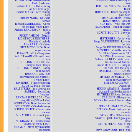
Richard LORD - Rallye Monte-
Everybody needs somebody to
Carlo [dédicacé]
love
Richard LORD - The winning
ROLLING STONES - Paint It,
lion (it's time to go)
Black
Richard MARX - Keep coming
ROMANCE - Dance my way to
back
your heart
Richard MARX - Now and
Rose LAURENS - Africa
forever
ROXY MUSIC - Avalon
Richard SANDERSON - Check
RUN DMC - Walk this way
on the list [White Label]
SCORPIONS - Wind of change
Richard SANDERSON - She's a
(maxi)
lady
SCRITTI POLITTI - Lover to
RICKY AMIGOS - Téquila
fall
RIGHTEOUS BROTHERS -
SEPTEMBER - Cry for you
Unchained melody
Serge GAINSBOURG - Love on
Rika ZARAÏ - Hallelou
the beat
RITA MITSOUKO - Don't
Serge GAINSBOURG & Eddy
forget the nite
MITCHELL - Vieille canaille
Robert PALMER - Happiness
SHEILA - Spacer remix 98 ²
Rod STEWART - This old heart
SHONA - Elodie mon rêve
of mine
Sidney BECHET - Petite fleur /
ROLLING BIDOCHONS -
Dans les rues d'Antibes
Jumpin' Jack Flasque
Sinead O'CONNOR - Jump in
ROLLING STONES - Honky
the river [Test Pressing]
tonk women
SISTER SLEDGE - He's the
Ron GOODWIN - Ces
greatest dancer
merveilleux fous volants...
SISTERS OF MERCY - All
[White Label]
along the watchtower
Roy ROBY - Time for dancing
SISTERS OF MERCY -
RUDY La Scala - Woman
Dominion
SALT'N'PEPA - You showed me
SKUNK ANANSIE - Secretly
SANDRA - Secret land
(Armand van Helden remix)
(remixes)
SMITHEREENS feat. Belinda
SANTA ESMERALDA - C'est
CARLISLE - Blue period
magnifique [White Label]
SONY - Test record for cartridge
SCORPIONS - Don't believe her
file
SCORPIONS - Wind of change
SPANDAU BALLET - True
SCRITTI POLITTI - Boom there
SPARKS - Music that you can
she was
dance to
SENATOR KING - Rock your
SPINNERS - I'll be around
baby
STATUS QUO - Can't give you
SG GIGANTE - Fumar é matar
more
saudades [White Label]
STEEL PULSE - Soul of my
SHAMEN - Move any mountain
soul
Progen 91
Steve WINWOOD - Don't you