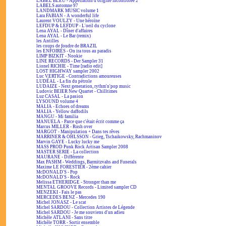
LABEL BLEU - Appellation d'origine incontrôlée 2
LABELS automne 97
LANDMARK MUSIC volume 1
Lara FABIAN - A wonderful life
Laurent VOULZY - Une héroïne
LEFDUP & LEFDUP - L'oeil du cyclone
Lena AYAL - Dîner d'affaires
Lena AYAL - Le Bar (remix)
les Antilles
les coups de foudre de BRAZIL
les ENFOIRÉS - On ira tous au paradis
LIMP BIZKIT - Nookie
LINE RECORDS - Der Sampler 31
Lionel RICHIE - Time [radio edit]
LOST HIGHWAY sampler 2002
Luc VERTIGE - Contradictions amoureuses
LUDÉAL - La fin du pétrole
LUDAIZE - Next generation, rythm'n'pop music
Ludovic BEIER New Quartet - Chilltimes
Luz CASAL - La pasion
LYSOUND volume 4
MALIA - Echoes of dreams
MALIA - Yellow daffodils
MANGU - Mi familia
MANUELA - Parce que c'était écrit comme ça
Marcus MILLER - Rush over
MARGOT - Manipulation + Dans tes rêves
MARRINER & OHLSSON - Grieg, Tschaikowsky, Rachmaninov
Marvin GAYE - Lucky lucky me
MASS PROD Punk Rock Artisan Sampler 2008
MASTER SERIE - La collection
MAURANE - Différente
Max PASHM - Weddings, Barmitzvahs and Funerals
Maxime LE FORESTIER - 2ème cahier
McDONALD'S - Pop
McDONALD'S - Rock
Melissa ETHERIDGE - Stronger than me
MENTAL GROOVE Records - Limited sampler CD
MENZEKI - Fais le pas
MERCEDES BENZ - Mercedes 190
Michel JONASZ - Le scat
Michel SARDOU - Collection Artistes de Légende
Michel SARDOU - Je me souviens d'un adieu
Michèle ATLANI - Sans titre
Michèle TORR - Sortir ensemble