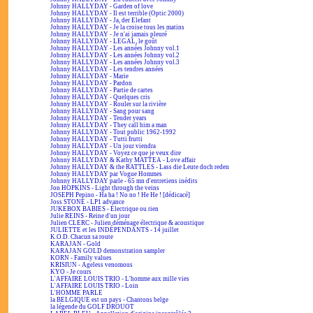
Johnny HALLYDAY - Garden of love
Johnny HALLYDAY - Il est terrible (Optic 2000)
Johnny HALLYDAY - Ja, der Elefant
Johnny HALLYDAY - Je la croise tous les matins
Johnny HALLYDAY - Je n'ai jamais pleuré
Johnny HALLYDAY - LEGAL, le goût
Johnny HALLYDAY - Les années Johnny vol.1
Johnny HALLYDAY - Les années Johnny vol.2
Johnny HALLYDAY - Les années Johnny vol.3
Johnny HALLYDAY - Les tendres années
Johnny HALLYDAY - Marie
Johnny HALLYDAY - Pardon
Johnny HALLYDAY - Partie de cartes
Johnny HALLYDAY - Quelques cris
Johnny HALLYDAY - Rouler sur la rivière
Johnny HALLYDAY - Sang pour sang
Johnny HALLYDAY - Tender years
Johnny HALLYDAY - They call him a man
Johnny HALLYDAY - Tout public 1962-1992
Johnny HALLYDAY - Tutti frutti
Johnny HALLYDAY - Un jour viendra
Johnny HALLYDAY - Voyez ce que je veux dire
Johnny HALLYDAY & Kathy MATTEA - Love affair
Johnny HALLYDAY & the RATTLES - Lass die Leute doch reden
Johnny HALLYDAY par Vogue Hommes
Johnny HALLYDAY parle - 65 mn d'entretiens inédits
Jon HOPKINS - Light through the veins
JOSEPH Pepino - Ha ha ! No no ! He He ! [dédicacé]
Joss STONE - LP1 advance
JUKEBOX BABIES - Électrique ou rien
Julie REINS - Reine d'un jour
Julien CLERC - Julien déménage électrique & acoustique
JULIETTE et les INDÉPENDANTS - 14 juillet
K.O.D. Chacun sa route
KARAJAN - Gold
KARAJAN GOLD demonstration sampler
KORN - Family values
KRISIUN - Ageless venomous
KYO - Je cours
L'AFFAIRE LOUIS TRIO - L'homme aux mille vies
L'AFFAIRE LOUIS TRIO - Loin
L'HOMME PARLE
la BELGIQUE est un pays - Chantons belge
la légende du GOLF DROUOT