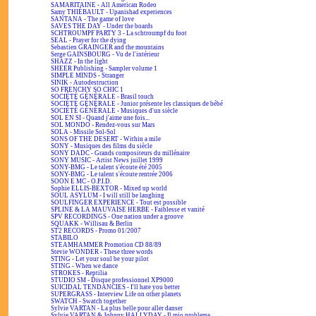
SAMARITAINE - All American Rodeo
Samy THIÉBAULT - Upanishad experiences
SANTANA - The game of love
SAVES THE DAY - Under the boards
SCHTROUMPF PARTY 3 - La schtroumpf du foot
SEAL - Prayer for the dying
Sebastien GRAINGER and the mountains
Serge GAINSBOURG - Vu de l'intérieur
SHAZZ - In the light
SHEER Publishing - Sampler volume 1
SIMPLE MINDS - Stranger
SINIK - Autodestruction
SO FRENCHY SO CHIC 1
SOCIÉTÉ GÉNÉRALE - Brasil touch
SOCIÉTÉ GÉNÉRALE - Junior présente les classiques de bébé
SOCIÉTÉ GÉNÉRALE - Musiques d'un siècle
SOL EN SI - Quand j'aime une fois...
SOL MONDO - Rendez-vous sur Mars
SOLA - Missile Sol-Sol
SONS OF THE DESERT - Within a mile
SONY - Musiques des films du siècle
SONY DADC - Grands compositeurs du millénaire
SONY MUSIC - Artist News juillet 1999
SONY-BMG - Le talent s'écoute été 2005
SONY-BMG - Le talent s'écoute rentrée 2006
SOON E MC - O.P.I.D.
Sophie ELLIS-BEXTOR - Mixed up world
SOUL ASYLUM - I will still be laughing
SOULFINGER EXPERIENCE - Tout est possible
SPLINE & LA MAUVAISE HERBE - Faiblesse et vanité
SPV RECORDINGS - One nation under a groove
SQUAKK - Willisau & Berlin
ST2 RECORDS - Promo 01/2007
STABILO
STEAMHAMMER Promotion CD 88/89
Stevie WONDER - These three words
STING - Let your soul be your pilot
STING - When we dance
STROKES - Reptilia
STUDIO SM - Disque professionnel XP9000
SUICIDAL TENDANCIES - I'll hate you better
SUPERGRASS - Interview Life on other planets
SWATCH - Swatch together
Sylvie VARTAN - La plus belle pour aller danser
Sylvie VARTAN & Johnny HALLYDAY - Il mio problema