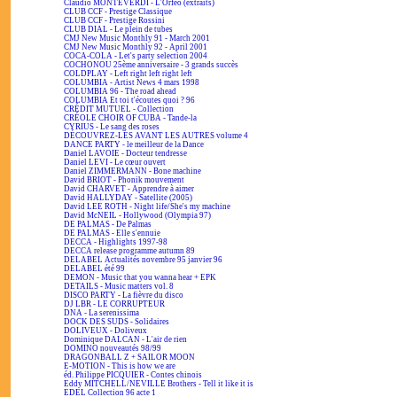
Claudio MONTEVERDI - L'Orfeo (extraits)
CLUB CCF - Prestige Classique
CLUB CCF - Prestige Rossini
CLUB DIAL - Le plein de tubes
CMJ New Music Monthly 91 - March 2001
CMJ New Music Monthly 92 - April 2001
COCA-COLA - Let's party selection 2004
COCHONOU 25ème anniversaire - 3 grands succès
COLDPLAY - Left right left right left
COLUMBIA - Artist News 4 mars 1998
COLUMBIA 96 - The road ahead
COLUMBIA Et toi t'écoutes quoi ? 96
CRÉDIT MUTUEL - Collection
CRÉOLE CHOIR OF CUBA - Tande-la
CYRIUS - Le sang des roses
DÉCOUVREZ-LES AVANT LES AUTRES volume 4
DANCE PARTY - le meilleur de la Dance
Daniel LAVOIE - Docteur tendresse
Daniel LEVI - Le cœur ouvert
Daniel ZIMMERMANN - Bone machine
David BRIOT - Phonik mouvement
David CHARVET - Apprendre à aimer
David HALLYDAY - Satellite (2005)
David LEE ROTH - Night life/She's my machine
David McNEIL - Hollywood (Olympia 97)
DE PALMAS - De Palmas
DE PALMAS - Elle s'ennuie
DECCA - Highlights 1997-98
DECCA release programme autumn 89
DELABEL Actualités novembre 95 janvier 96
DELABEL été 99
DEMON - Music that you wanna hear + EPK
DETAILS - Music matters vol. 8
DISCO PARTY - La fièvre du disco
DJ LBR - LE CORRUPTEUR
DNA - La serenissima
DOCK DES SUDS - Solidaires
DOLIVEUX - Doliveux
Dominique DALCAN - L'air de rien
DOMINO nouveautés 98/99
DRAGONBALL Z + SAILOR MOON
E-MOTION - This is how we are
éd. Philippe PICQUIER - Contes chinois
Eddy MITCHELL/NEVILLE Brothers - Tell it like it is
EDEL Collection 96 acte 1