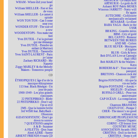
ARTHUR H - Le baron noir
WHAM - Where did your heart
ARTHUR H - Le goût du H
go
Ashanti ROY Pablo MOSES
William SHELLER - Fier et fou
Winston JARRETT - Natty will
de vous
fly again
William SHELLER - Le carnet à
AUTECHRE - Cichlisuite
spirale
mechanically reclaimed
WON TON TON - Can I come
BÉNABAR - Le dîner
near you
BABA YAGA - Back in the
WONDER STUFF - The size of
USSR
a cow
BB KING - Grandes mitos
WOODENTOPS - You make me
BBM - City of gold
feel
BEL CANTO - Rumour
Yves DUTEIL - J'ai la guitare
BETWEEN THE BURIED
qui me démange
AND ME - Colors
Yves DUTEIL - Prendre un
BLUE SILVER - Musiques
enfant (à Martine)
d'Algérie
Yves DUTEIL - Tarentelle
BLUR - Girls & boys
Yves SAINT-LAURENT - Paris
Bob DYLAN Live at Carnegie
je t'aime
Hall 1963
Zachary RICHARD - My
Bob MARLEY & the Wailers -
Nanette
Kaya
Ziggy MARLEY & the Melody
BORDERS & 6° - Your musical
Makers - Tomorrow people
passport
BRETONS - Chanson rock été
CD
2007
ÉTHIOPIQUES L'âge d'or de la
Brigitte FONTAINE - Ah que la
musique éthiopienne
vie est belle
113 feat. Black Rénégat - Un
Brigitte FONTAINE + Areski +
jour de paix
HIGELIN - D'ailleurs
1900-1949 - Les plus grands
BUFFALO GRILL - Pour ton
classiques
anniversaire
22 PISTEPIRKKO - Birdy
CAP OCÉAN - La compilation
22 PISTEPIRKKO - Don't say
océane
I'm so evil
Chantons BRASSENS
2MS - Que la lumière brille
CHATS D'OC - Pompe 2
3rd WISH feat. BabyBash -
CHER - The music's no good
Obsesion
without you
65DAYSOFSTATIC - Don't go
CHRONICART/PEOPLESOUN
down to sorrow
- Chronic'Organic
7 QUESTIONS sampler
CORNU - CD bonus live
A & B - Suzanne
COUNTRY MUSIC
A FILETTA - Don Juan
ASSOCIATION Awards 1993
Abed AZRIÉ - Suerte
CRISTINA - Doll in the box
ABSENT FRIENDS 4 track CD
CRISTINA - Sleep it off