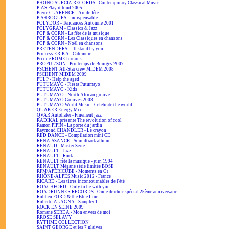
PHONO SUECIA RECORDS - Contemporary Classical Music
PIAS Play it loud 2005
Pierre CLARENCE - Air de fête
PISHROGUES - Indispensable
POLYDOR - Tendances Automne 2001
POLYGRAM - Classics & Jazz
POP & CORN - La fête de la musique
POP & CORN - Les Classiques en chansons
POP & CORN - Noël en chansons
PRETENDERS - I'll stand by you
Princess ERIKA - Calomnie
Prix de ROME lorrains
PROPUL'SON - Printemps de Bourges 2007
PSCHENT All-Star crew MIDEM 2008
PSCHENT MIDEM 2009
PULP - Help the aged
PUTUMAYO - Fiesta Putumayo
PUTUMAYO - Kids
PUTUMAYO - North African groove
PUTUMAYO Grooves 2003
PUTUMAYO World Music - Celebrate the world
QUAKER Energy Mix
QVAR Autohaler - Finement jazz
RADIKAL présente The revolution of cool
Ramon PIPIN - La porte du jardin
Raymond CHANDLER - Le crayon
RED DANCE - Compilation mini CD
RENAISSANCE - Soundtrack album
RENAUD - Master Serie
RENAULT - Jazz
RENAULT - Rock
RENAULT fête la musique - juin 1994
RENAULT Mégane série limitée BOSE
RFM/APÉRICUBE - Moments en Or
RHÔNE-ALPES Music 2012 - France
RICARD - Les titres incontournables de l'été
ROACHFORD - Only to be with you
ROADRUNNER RECORDS - Onde de choc spécial 25ème anniversaire
Robben FORD & the Blue Line
Roberto ALAGNA - Sampler 1
ROCK EN SEINE 2009
Romane SERDA - Mon envers de moi
RROSE SELAVY
RYTHME COLLECTION
SAINT GEORGE et les 7 glaives