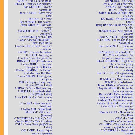
BLACK - Fly up to the moon
Art MENGO - Côté cour
BLACK - You're a big girl now
AVIGNON au 8 décembre
Bob GELDOF - Love or
AVIONS - Nuit sauvage
something
B-52's - Planet Claire
Bonnie RAITT - Baby come
BAB & ROLANDO 808 - Mas
back
que nada
BOONS - The score
BADGAM - SP 1428 [Black
Boum BOMO - Hit-parades
Label]
Brian WILSON - Love and
Barry RYAN with the Majority -
mercy
Eloïse
CAMOUFLAGE - Heaven (I
BEACH BOYS - Still cruisin /
want you)
Kokomo
CARAVELLI pour LOTUS
Bebu SILVETTI - Spring rain
Carlos Alberto IRIGARAY -
BEE GEES - The woman in you
Navidad Criolla
/ Stayin' alive
Caroline LOEB - Mots croisés /
Bernard MINET - Génération
Le téléfon
Bioman
CATHY - Tout est littérature
BEV & BOB - Hey Paula [T.P.]
CENTER - Navsiegda
BILLY & les Forbans - Au
Chant du 7ème Congrès de la
temps des surprises-parties
BONNETERIE (TP dédicacé)
BLACK CROWES - High head
Charles BORELLI présente
blues / A conspiracy
Georges SOLCHANY
Bob DYLAN - Gotta serve
Charles DUMONT - Je t'aime /
somebody
Nuit blanche à Honfleur
Bob GELDOF - The great song
Charlie SPAHN - Loving you,
of indifference
loving me
Bob SEGER - The fire inside
CHER - Gypsys, tramps and
BON JOVI - Bed of roses
thieves [White Label]
Boris DJIAN - Je t'aime encore
CHINA CRISIS - Black man ray
Brigitte BARDOT - Toutes les
CHOPPER - Lili/Heidi bleib
bêtes sont à aimer
blu [White Label]
Britney SPEARS - Sometimes
Chris EVERS - Ce n'est pas une
Caetano VELOSO - Este amor
vie
CANADA - Mourir les sirènes
Chris REA - I can hear your
Céline DION - I drove all night
heart beat
Céline DION - Mon ami m'a
Chubby CHECKER/Hank
quittée
BALLARD - The twist
Chantal GOYA - Monsieur le
[Acétate]
Chat Botté
CINDERELLA - Nobody's fool
CHIC - Le freak
Claudia BRÜCKEN - Absolute
Chris REA - On the beach
COLL - Pretty little girl [White
Chris REA - That's what they
Label]
always say (rainbow mix)
COLUCHE - La politique
CINDERELLA - Heartbreak
(revue de presse)
station