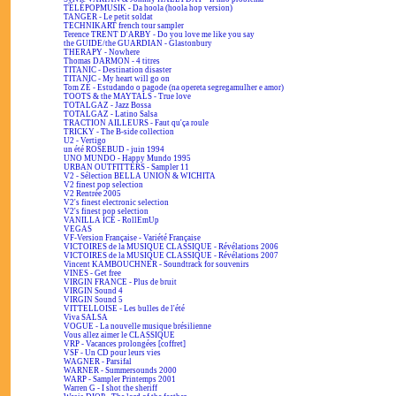
TÉLÉPOPMUSIK - Da hoola (hoola hop version)
TANGER - Le petit soldat
TECHNIKART french tour sampler
Terence TRENT D'ARBY - Do you love me like you say
the GUIDE/the GUARDIAN - Glastonbury
THERAPY - Nowhere
Thomas DARMON - 4 titres
TITANIC - Destination disaster
TITANIC - My heart will go on
Tom ZÉ - Estudando o pagode (na opereta segregamulher e amor)
TOOTS & the MAYTALS - True love
TOTALGAZ - Jazz Bossa
TOTALGAZ - Latino Salsa
TRACTION AILLEURS - Faut qu'ça roule
TRICKY - The B-side collection
U2 - Vertigo
un été ROSEBUD - juin 1994
UNO MUNDO - Happy Mundo 1995
URBAN OUTFITTERS - Sampler 11
V2 - Sélection BELLA UNION & WICHITA
V2 finest pop selection
V2 Rentrée 2005
V2's finest electronic selection
V2's finest pop selection
VANILLA ICE - RollEmUp
VEGAS
VF-Version Française - Variété Française
VICTOIRES de la MUSIQUE CLASSIQUE - Révélations 2006
VICTOIRES de la MUSIQUE CLASSIQUE - Révélations 2007
Vincent KAMBOUCHNER - Soundtrack for souvenirs
VINES - Get free
VIRGIN FRANCE - Plus de bruit
VIRGIN Sound 4
VIRGIN Sound 5
VITTELLOISE - Les bulles de l'été
Viva SALSA
VOGUE - La nouvelle musique brésilienne
Vous allez aimer le CLASSIQUE
VRP - Vacances prolongées [coffret]
VSF - Un CD pour leurs vies
WAGNER - Parsifal
WARNER - Summersounds 2000
WARP - Sampler Printemps 2001
Warren G - I shot the sheriff