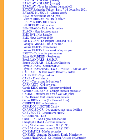
BARCLAY - ISLAND [crème]
BARCLAY - ISLAND [orange]
BARCLAY - Tous les talents du monde 2
BATOFAR cherche Tokyo - Paris 7-16 décembre 2001
BAYARD MUSIQUE - Chants sacrés
BBM - Where in the world (edit)
Béatrice URIA-MONZON - Carmen
BETTY BOOP - 1001 nuits
Bill DERAIME - Qui a bu
Billy BRAGG - Mr love & justice
BLACK - Here it comes again
BMG 99/11 Hot Sampler
BMG News Janvier 1999
Bob DYLAN - Le sampler Rock and Folk
Bobby KIMBALL - Hold the line
Bonnie RAITT - Come to me
Bonnie RAITT - Love sneakin' up on you
BRETT - Trois nuits par semaine
Brian McFADDEN - Real to me
Brock LANDARS - S.M.D.U.
Bruno COULAIS - B.O.F. Les Choristes
Bryan ADAMS - Summer of 69
Bryan ADAMS/Rod STEWART/STING - All for love
CACHAREL & Real World Records - Gifted
CADBURY's Top cookies
CAKE - The distance
CALI - C'est quand le bonheur ?
CARHARTT - Old new soul
Carole KING tribute - Tapestry revisited
Caroline LEGRAND - Comme un train qui roule
CASINO - Maintenant c'est à vous de jouer
CBS - Demain tout le monde en parlera
Céline DION - Live (for the one I love)
CERRUTI 1881 et le cinéma
CESAR COLLECTOR Canal+
CHAMOIS D'OR - Les grandes musiques de films
CHEVROLET - Legends volume 2
CHOUBENE - Lila
Chris REA - God's great banana skin
Christophe MALI - Je vous emmène
CINÉ 16 - Les meilleures B.O.F. (1998)
CINÉ 16 - Les meilleures B.O.F. (1999)
CINEMATICS - Maybe someday
CINEMIX - Antoine Duhamel / Ennio Morricone
Claude FRANÇOIS - Collection Artistes de Légende