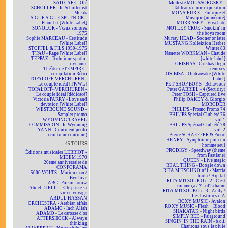
SAD CAFÉ - Olé
Modeste MOUSSORGSKY -
SCHÖLLER - In Schöller ist
Tableaux d'une exposition
Musik
MONSIEUR Z - Fourrure et
SIGUE SIGUE SPUTNICK -
Musique [numéroté]
Flaunt it [White Label]
MORRISSEY - Viva hate
SONOLOR - Vœux sonores
MÖTLEY CRÜE - Smokin' in
1975
the boys room
Sophie MARCEAU - Certitude
Murray HEAD - Sooner or later
[White Label]
MUSTANG Kollektion Herbst
STOFFEL & FILS 1950-1975
Winter 83
T'PAU - Rage [White Label]
Nanette WORKMAN - Chaude
TEPPAZ - Technique spatio-
[white label]
dynamic
ORISHAS - Orishas llego
Théâtre de l'EMPIRE -
remixes
compilation Rétro
OSIBISA - Ojah awake [White
TOPALOFF-VERCHUREN -
Label]
Le couple idéal [TP/WL]
PET SHOP BOYS - Behaviour
TOPALOFF~VERCHUREN -
Peter GABRIEL - 4 (Security)
Le couple idéal [dédicacé]
Peter TOSH - Captured live
Victoria PARRY - Love and
Philip OAKEY & Giorgio
devotion [White Label]
MORODER
WESTBOUND SOUND -
PHILIPS - Promo Promo 74
Sampler promo
PHILIPS Spécial Club été 76
WYOMING TRAVEL
vol.1
COMMISSION - In Wyoming
PHILIPS Spécial Club été 78
YANN - Continent perdu
vol. 2
(continue continue)
Pierre SCHAEFFER & Pierre
HENRY - Symphonie pour un
45 TOURS
homme seul
PRODIGY - Speedway (theme
Éditions musicales LEBRIOT -
from Fastlane)
MIDEM 1970
QUEEN - Live magic
20ème anniversaire de
REAL THING - Boogie down
CONFORAMA
RITA MITSOUKO n°1 - Marcia
5000 VOLTS - Motion man /
baila / Hip kit
Bye love
RITA MITSOUKO n°2 - C'est
ABC - Poison arrow
comme ça / Y'a d'la haine
Abdel DJELIL - Elle passe sa
RITA MITSOUKO n°3 - Andy /
vie en voyage
Les histoires d'A
ABDUL HASSAN
ROXY MUSIC - Avalon
ORCHESTRA - Arabian affair
ROXY MUSIC - Flesh + Blood
ADAMO - Inch'Allah
SHAKATAK - Night birds
ADAMO - Le carosse d'or
SIMPLY RED - Fairground
AFTERSHOCK - Always
SINGIN' IN THE RAIN - b.o.f.
thinking
Chantons sous la pluie