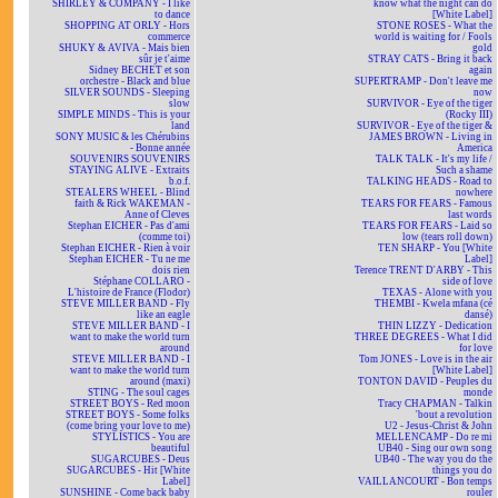
SHIRLEY & COMPANY - I like
know what the night can do
to dance
[White Label]
SHOPPING AT ORLY - Hors
STONE ROSES - What the
commerce
world is waiting for / Fools
SHUKY & AVIVA - Mais bien
gold
sûr je t'aime
STRAY CATS - Bring it back
Sidney BECHET et son
again
orchestre - Black and blue
SUPERTRAMP - Don't leave me
SILVER SOUNDS - Sleeping
now
slow
SURVIVOR - Eye of the tiger
SIMPLE MINDS - This is your
(Rocky III)
land
SURVIVOR - Eye of the tiger &
SONY MUSIC & les Chérubins
JAMES BROWN - Living in
- Bonne année
America
SOUVENIRS SOUVENIRS
TALK TALK - It's my life /
STAYING ALIVE - Extraits
Such a shame
b.o.f.
TALKING HEADS - Road to
STEALERS WHEEL - Blind
nowhere
faith & Rick WAKEMAN -
TEARS FOR FEARS - Famous
Anne of Cleves
last words
Stephan EICHER - Pas d'ami
TEARS FOR FEARS - Laid so
(comme toi)
low (tears roll down)
Stephan EICHER - Rien à voir
TEN SHARP - You [White
Stephan EICHER - Tu ne me
Label]
dois rien
Terence TRENT D'ARBY - This
Stéphane COLLARO -
side of love
L'histoire de France (Flodor)
TEXAS - Alone with you
STEVE MILLER BAND - Fly
THEMBI - Kwela mfana (cé
like an eagle
dansé)
STEVE MILLER BAND - I
THIN LIZZY - Dedication
want to make the world turn
THREE DEGREES - What I did
around
for love
STEVE MILLER BAND - I
Tom JONES - Love is in the air
want to make the world turn
[White Label]
around (maxi)
TONTON DAVID - Peuples du
STING - The soul cages
monde
STREET BOYS - Red moon
Tracy CHAPMAN - Talkin
STREET BOYS - Some folks
'bout a revolution
(come bring your love to me)
U2 - Jesus-Christ & John
STYLISTICS - You are
MELLENCAMP - Do re mi
beautiful
UB40 - Sing our own song
SUGARCUBES - Deus
UB40 - The way you do the
SUGARCUBES - Hit [White
things you do
Label]
VAILLANCOURT - Bon temps
SUNSHINE - Come back baby
rouler