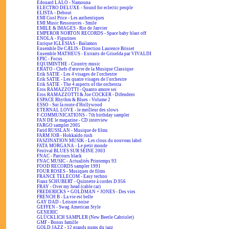
Edouard LALO - Namouna
ELECTRO DELUXE - Sound for eclectic people
ELISTA - Debout
EMI Cool Price - Les authentiques
EMI Music Ressources - Smile
EMILE & IMAGES - Rio de Janvier
EMPEROR NORTON RECORDS - Space baby blast off
ENOLA - Figurines
Enrique IGLESIAS - Bailamos
Ensemble De CÆLIS - Direction Laurence Brisset
Ensemble MATHEUS - Extraits de Griselda par VIVALDI
EPIC - Focus
EQUIMINTHE - Country music
ERATO - Chefs d'œuvre de la Musique Classique
Erik SATIE - Les 4 visages de l'orchestre
Erik SATIE - Les quatre visages de l'orchestre
Erik SATIE - The 4 aspects of the orchestra
Eros RAMAZZOTTI - Quanto amore sei
Eros RAMAZZOTTI & Joe COCKER - Difendero
ESPACE Rhythm & Blues - Volume 2
ESSO - Sur la route d'Hollywood
ETERNAL LOVE - le meilleur des slows
F-COMMUNICATIONS - 7th birthday sampler
FAN DE le magazine - CD interview
FARGO sampler 2005
Farid RUSSLAN - Musique de films
FARM JOB - Hokkaïdo rush
FASZINATION MUSIK - Les clous du nouveau label
FATA MORGANA - Le petit monde
Festival BLUES SUR SEINE 2003
FNAC - Parcours black
FNAC MUSIC - Actualités Printemps 93
FOOD RECORDS sampler 1991
FOUR ROSES - Musiques de films
FRANCE TELECOM - Easy techno
Franz SCHUBERT - Quintette à cordes D.956
FRAY - Over my head (cable car)
FREDERICKS + GOLDMAN + JONES - Des vies
FRENCH B - La vie est belle
GAY DAD - Leisure noise
GEFFEN - Swag American Style
GENERIC
GLÜCKLICH SAMPLER (New Beetle Cabriolet)
GMF - Bonus famille
GOLD JAZZ - 12 grands noms du jazz