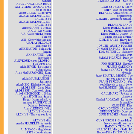
sampler
David HALLYDAY - Satellite
ABUS DANGEREUX face 39
(2004)
ACTIVISION - APOCALYPSE
David SYLVIAN & Robert
- This is the end
FRIPP - Jean the birdman
Adam GREEN - Minor love
DELABEL Actualités juillet
ADAMI/SACEM/MIDEM -
septembre 95
TALENTS 98
DELABEL Actualités mai août
ADAMI/SACEM/MIDEM -
94
TALENTS 99
DERNIÈRE BANDE
Aimee MANN - 31 today
Diego IMBERT & Michel
AÏOLI - Les vilains
PEREZ - Double entente
AIR - Californie/La femme
Diego IMBERT Quartet - À
d'argent
l'ombre du saule pleureur
AIR - Cherry blossom girl
DIRE STRAITS - Heavy fuel
AIRPLAY RECORDS
[numéroté]
printemps 94
DJ LBR - AUSTIN POWERS
AKHENATON - Soldats de
Dr. MARTENS/4AD - Shoe pie
fortune
Eddy MITCHELL - Soixante
AKHENATON - Une
soixante-deux
impression
FATALS PICARDS - Droit de
ALÉVÊQUE et son GROUPO -
véto
Y'a c'qu'on dit...
FOO FIGHTERS - Resolve
Alain HIVER - La chanson
FRANCE CARTIGNY
d'Antraigues
Françoise HARDY - Modes
Alain MANARANCHE - Dans
d'emploi
le vent
Frank SINATRA & BONO - I've
Alain MANARANCHE -
got you under my skin
Sentiment
FRANZ FERDINAND - You
ALAMBIC - Dichaïtz (respire)
could have it so much better
ALDEBERT - Carpe Diem
Fred BLONDIN - Elle allume
ALDEBERT - L'année du singe
des bougies
Alfred HITCHCOCK - 100ème
GALLIMARD - Poèmes en
Angie STONE feat. Snoop
chansons
Dogg - I wanna thank ya
Général ALCAZAR - Le rude et
Annette BANNEVILLE
le sensible
Quintet - Folksongs
GLOSTER - Kiss
Annie LENNOX - Why
GROUNDATION - A miracle
ARCHIVE - Get out
GUNS N'ROSES - Don't cry
ARCHIVE - The way you love
GUNS N'ROSES - Pretty tied
me
up
ARCHIVE:disc
GUNS N'ROSES - Since I don't
Aretha FRANKLIN - A rose is
have you (radio version)
still a rose
HADOUK TRIO - Now
Art MENGO - Magdeleine
HARIBO Pik Mix by Radio FG
ARTE - Les 4 saisons
Hubert-Félix THIÉFAINE - La