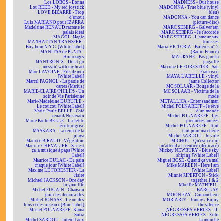
Los LOBOS - Donna
MADNESS - Our house
Lou REED - My red joystick
MADONNA - True blue (vinyl
LOVE BIZARRE - Trop
bleu)
d'amour
MADONNA - You can dance
Luis MARIANO pour IZARRA
(picture-disc)
Madeleine RENAUD raconte le
MARC SEBERG - Galver'ran
palais idéal
MARC SEBERG - Je t'accorde
MAGGI - Magie
MARC SEBERG - L'amour aux
MANHATTAN TRANSFER -
trousses
Boy from N.Y.C. [White Label]
Maria VICTORIA - Boléros n° 2
MANITAS de PLATA -
(Radio France)
Hommages
MAURANE - Pas gaie la
MANTRONIX - Don't go
pagaille
messin' with my heart
Maxime LE FORESTIER - San
Marc LAVOINE - Fils de moi
Francisco
[White Label]
MAYA L'ABEILLE - vinyl
Marcel PAGNOL - La partie de
jaune Collector
cartes (Marius)
MC SOLAAR - Bouge de là
MARIE-CLAIRE/PHILIPS - Un
MC SOLAAR - Victime de la
soir de Vie Parisienne
mode
Marie-Madeleine DURUFLÉ -
METALLICA - Enter sandman
Le coucou [White Label]
Michel POLNAREFF - Je rêve
Marie-Paule BELLE - Café
d'un monde
renard/Nosferatu
Michel POLNAREFF - Les
Marie-Paule BELLE - La petite
premières années
écriture grise
Michel POLNAREFF - Tout
MASKARA - La reine de la
tout pour ma chérie
playa
Michel SARDOU - Je vole
Maurice BIRAUD - Végétaline
MICHOU - Qu'est-ce qui
Maurice CHEVALIER - Si c'est
m'attend à la rentrée (dédicacé)
ça la musique à papa [White
Mickey NEWBURY - Blue sky
Label]
shining [White Label]
Maurice DULAC - Du pain
Miguel BOSÉ - Quand ça va mal
chaque jour [White Label]
Mike MAREEN - Here I am
Maxime LE FORESTIER - La
[White Label]
visite
Minnie RIPERTON - Stick
Michael JACKSON - One day
together 1 & 2
in your life
Mireille MATHIEU -
Michel FUGAIN - Chanson
BARCLAY
pour les demoiselles
MOON RAY - Comanchero
Michel JONASZ - Le roi des
MORIARTY - Jimmy / Enjoy
fous et des oiseaux [Blue Label]
the silence
Michel POLNAREFF - Kama
NÉGRESSES VERTES - IL
Sutra
NÉGRESSES VERTES - Zobi
Michel SARDOU - Interdit aux
la mouche