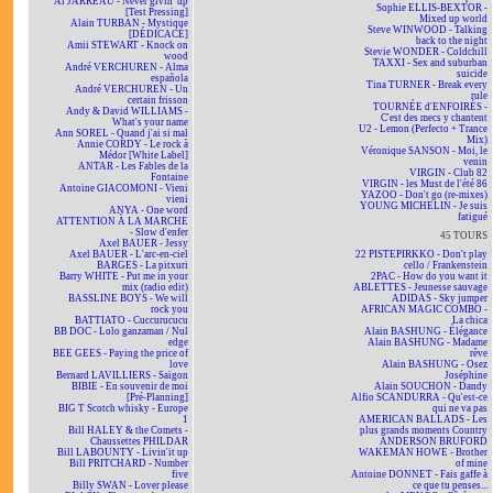
Al JARREAU - Never givin' up
Sophie ELLIS-BEXTOR -
[Test Pressing]
Mixed up world
Alain TURBAN - Mystique
Steve WINWOOD - Talking
[DÉDICACÉ]
back to the night
Amii STEWART - Knock on
Stevie WONDER - Coldchill
wood
TAXXI - Sex and suburban
André VERCHUREN - Alma
suicide
española
Tina TURNER - Break every
André VERCHUREN - Un
rule
certain frisson
TOURNÉE d'ENFOIRÉS -
Andy & David WILLIAMS -
C'est des mecs y chantent
What's your name
U2 - Lemon (Perfecto + Trance
Ann SOREL - Quand j'ai si mal
Mix)
Annie CORDY - Le rock à
Véronique SANSON - Moi, le
Médor [White Label]
venin
ANTAR - Les Fables de la
VIRGIN - Club 82
Fontaine
VIRGIN - les Must de l'été 86
Antoine GIACOMONI - Vieni
YAZOO - Don't go (re-mixes)
vieni
YOUNG MICHELIN - Je suis
ANYA - One word
fatigué
ATTENTION À LA MARCHE
- Slow d'enfer
45 TOURS
Axel BAUER - Jessy
Axel BAUER - L'arc-en-ciel
22 PISTEPIRKKO - Don't play
BARGES - La pitxuri
cello / Frankenstein
Barry WHITE - Put me in your
2PAC - How do you want it
mix (radio edit)
ABLETTES - Jeunesse sauvage
BASSLINE BOYS - We will
ADIDAS - Sky jumper
rock you
AFRICAN MAGIC COMBO -
BATTIATO - Cuccurucucu
La chica
BB DOC - Lolo ganzaman / Nul
Alain BASHUNG - Élégance
edge
Alain BASHUNG - Madame
BEE GEES - Paying the price of
rêve
love
Alain BASHUNG - Osez
Bernard LAVILLIERS - Saïgon
Joséphine
BIBIE - En souvenir de moi
Alain SOUCHON - Dandy
[Pré-Planning]
Alfio SCANDURRA - Qu'est-ce
BIG T Scotch whisky - Europe
qui ne va pas
1
AMERICAN BALLADS - Les
Bill HALEY & the Comets -
plus grands moments Country
Chaussettes PHILDAR
ANDERSON BRUFORD
Bill LABOUNTY - Livin'it up
WAKEMAN HOWE - Brother
Bill PRITCHARD - Number
of mine
five
Antoine DONNET - Fais gaffe à
Billy SWAN - Lover please
ce que tu penses...