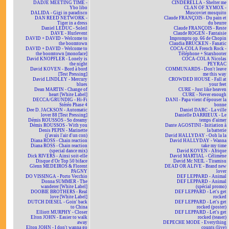
DADJE MEETING TIME -
CINDERELLA - Shelter me
Ybo libo
CLAN OF XYMOX -
DALIDA - Gigi in paradisco
Muscoviet mosquito
DAN REED NETWORK -
Claude FRANÇOIS - Du pain et
Tiger in a dress
du beurre
Daniel LEDUC - Soleil
Claude FRANÇOIS - Reste
DAVE - Hurlevent
Claude ROGEN - Fantaisie
DAVID + DAVID - Welcome to
Impromptu op. 66 de Chopin
the boomtown
Claudia BRÜCKEN - Fanatic
DAVID + DAVID - Welcome to
COCA-COLA French Rock -
the boomtown [monoface]
Téléphone + Starshooter
David KNOPFLER - Lonely is
COCA-COLA Nicolas
the night
PEYRAC
David KOVEN - Bord à bord
COMMUNARDS - Don't leave
[Test Pressing]
me this way
David LINDLEY - Mercury
CROWDED HOUSE - Fall at
blues
your feet
Dean MARTIN - Change of
CURE - Just like heaven
heart [White Label]
CURE - Never enough
DECCA/GRUNDIG - Hi-Fi
DANI - Papa vient d'épouser la
Stéréo Phase 4
bonne
Dee D. JACKSON - Automatic
Daniel DARC - La ville
lover 88 [Test Pressing]
Danielle DARRIEUX - Le
Démis ROUSSOS - So dreamy
temps d'aimer
Démis ROUSSOS - With you
Dante AGOSTINI - Initiation à
Denis PEPIN - Marinette
la batterie
(j'avais l'air d'un con)
David HALLYDAY - Ooh la la
Diana ROSS - Chain reaction
David HALLYDAY - Wanna
Diana ROSS - Chain reaction
take my time
(special dance mix)
David KOVEN - Afrique
Dick RIVERS - Ainsi soit-elle
David MARTIAL - Célimène
Disque d'Or Top 50 biface
David Mc NEIL - Tiramisu
Glenn MEDEIROS & Florent
DEAD OR ALIVE - Brand new
PAGNY
lover
DO VISSINGA - Porto Vecchio
DEF LEPPARD - Animal
Donna SUMMER - The
DEF LEPPARD - Animal
wanderer [White Label]
(spécial promo)
DOOBIE BROTHERS - Real
DEF LEPPARD - Let's get
love [White Label]
rocked
DUTCH DIESEL - Goin' back
DEF LEPPARD - Let's get
to China
rocked (poster)
Elliott MURPHY - Closer
DEF LEPPARD - Let's get
Elton JOHN - Easier to walk
rocked (teaser)
away
DEPECHE MODE - Everything
Elton JOHN - I don't wanna go
counts (live)