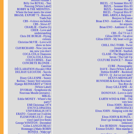
session volume 1
& 2
Billy Joe ROYAL - Test
BIZZL - 12 Sommer Hits 82
Pressing [White Label]
BIZZL - Sommer Hits 83
BOBBY & THE MIDNITES -
BIZZL - Sommer Hits 84
Where the beat meets the street
BIZZL - Tropical Hits 87
BRASIL EXPORT 73 - Brussels
BMG ARIOLA Belgium -
Trade Fair
Bonjour la France
CBS - 4 slows enchaînés
Brian ENO - Ambient 1 - Music
CBS - Slows 87
for airports
CHARLIE - Charlie (5)
Brian ENO - Ambient 4 - On
CHER - Love and
Land
understanding
CBS - Été 73 vol.1
Chris DE BURGH - Flying
Céline DION - I'm alive
colours
Céline DION - My heart will go
Christine McVIE - Love will
on
show us how
CHILL FAC-TORR - Twist
Cliff RICHARD - Now you see
(round'n'round)
me, now you don't
CHURCH - Starfish
COCA-COLA Chansons
CLASH - The Magnificent
COCA-COLA Disco
Seven / The Call Up
COLD CHISEL - East
CULTURE DANCE 7 - House
CONCRETE BLONDE -
Mix
Caroline
CURE - Pornography
DÉCLARATION (fiscale) 1964
DAVE - Dave [White Label]
DELHAY/LECOUDE - Succès
Debbie HARRY - Rockbird
de Paris
DEVO - Q: Are we not men?
Dizzy GILLESPIE - Sonny
DEXYS MIDNIGHT
Rollins / Sonny Stitt sessions
RUNNERS & Kevin Rowland -
Django REINHARDT n°73610
Too-Rye-Ay
[White Label]
Dizzy GILLESPIE - At
DVORAK - Symphonie du
Newport
Nouveau Monde (extraits) -
DONOVAN - Love is only
MIKAL
feeling
Eddie MONEY - Where's the
EARTH WIND & FIRE - The
party?
very best
EMI Christmas 1974
Elton JOHN - Believe
ENCYCLOPAEDIA
[MONOFACE]
UNIVERSALIS 1972
Elton JOHN - Sleeping with the
ERATO - Concert sur 3 siècles
past
FLESH FOR LULU - Final
Elton JOHN & RUPAUL -
vinyl (and live flesh)
Don't go breaking my heart
George WINSTON - December
(remixes)
Gilles LANGOUREAU
Eric BURDON - Starportrait
Hommage à Mado ROBIN
Etienne DAHO - Mon manège à
HONDA - Wake up!
moi