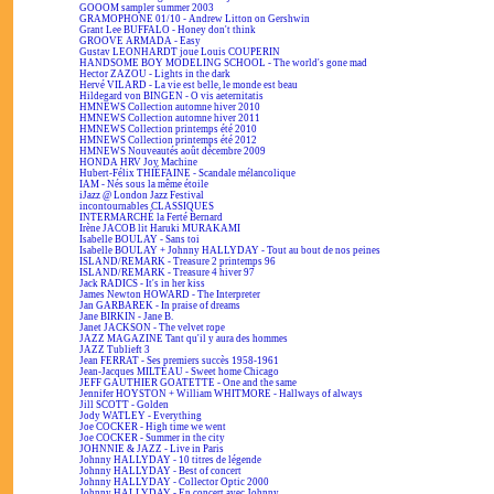
GOOOM sampler summer 2003
GRAMOPHONE 01/10 - Andrew Litton on Gershwin
Grant Lee BUFFALO - Honey don't think
GROOVE ARMADA - Easy
Gustav LEONHARDT joue Louis COUPERIN
HANDSOME BOY MODELING SCHOOL - The world's gone mad
Hector ZAZOU - Lights in the dark
Hervé VILARD - La vie est belle, le monde est beau
Hildegard von BINGEN - O vis aeternitatis
HMNEWS Collection automne hiver 2010
HMNEWS Collection automne hiver 2011
HMNEWS Collection printemps été 2010
HMNEWS Collection printemps été 2012
HMNEWS Nouveautés août décembre 2009
HONDA HRV Joy Machine
Hubert-Félix THIÉFAINE - Scandale mélancolique
IAM - Nés sous la même étoile
iJazz @ London Jazz Festival
incontournables CLASSIQUES
INTERMARCHÉ la Ferté Bernard
Irène JACOB lit Haruki MURAKAMI
Isabelle BOULAY - Sans toi
Isabelle BOULAY + Johnny HALLYDAY - Tout au bout de nos peines
ISLAND/REMARK - Treasure 2 printemps 96
ISLAND/REMARK - Treasure 4 hiver 97
Jack RADICS - It's in her kiss
James Newton HOWARD - The Interpreter
Jan GARBAREK - In praise of dreams
Jane BIRKIN - Jane B.
Janet JACKSON - The velvet rope
JAZZ MAGAZINE Tant qu'il y aura des hommes
JAZZ Tublieft 3
Jean FERRAT - Ses premiers succès 1958-1961
Jean-Jacques MILTEAU - Sweet home Chicago
JEFF GAUTHIER GOATETTE - One and the same
Jennifer HOYSTON + William WHITMORE - Hallways of always
Jill SCOTT - Golden
Jody WATLEY - Everything
Joe COCKER - High time we went
Joe COCKER - Summer in the city
JOHNNIE & JAZZ - Live in Paris
Johnny HALLYDAY - 10 titres de légende
Johnny HALLYDAY - Best of concert
Johnny HALLYDAY - Collector Optic 2000
Johnny HALLYDAY - En concert avec Johnny