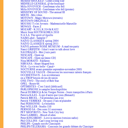
Michelle SHOCKED - Come a long way
MIDFIELD GENERAL @ the boutique
Milla JOVOVICH - Gentleman who fell
Milla JOVOVICH - Gentleman who fell (promo)
MINISTRY OF SOUND - The annual III
MIXTE - Mix vibes
MOTOWN - Magic Motown (extraits)
MOTOWN ORIGINALS
MOUSSU T e lei Jovents - Mademoiselle Marseille
MOWAX - Faces Z
MOZART - K.313, K.314 & K.622
Music from SOUTH KOREA 2010
N.A.S.A. The spirit of Apollo
NAIM Label - Sampler 7
NAÏVE CLASSIQUE spring 2004
NAÏVE CLASSIQUE spring 2011
NAÏVE présente NOISE MUSEUM - A mad tea-party
Nanci GRIFFITH - I don't want to talk about love
NAUFRAGÉS - Moi j'suis parti
NESCAFÉ - Open up
NESCAFÉ - Open up [mini CD]
Nina MORATO - Fanfaron
NIRVANA - Heart-Shaped box
NOA - La vie est belle - Canal+
NOCTURNE avant-première septembre-novembre 2005
NOUVELLE VAGUE - Découvrez les nouveaux talents français
OCCIDENTAUX - Les occidentaux
on a TROP besoin de jus de raisin
ONE-TWO - The story of Bob Star
OPEL - Route 66
OPTIMISTES - C'est l'aïoli [dédicacé]
PARLOPHONE le sampler Inrockuptibles
Pascal DUBROCA & les Vierges Noires - Jours tranquilles à Paris
Patricia KAAS - À qui d'autre que vous (Renault)
Patrick BRUEL - J'm'attendais pas à toi
Patrick VERBEKE - De quoi j'vais m'plaindre
Paul PERSONNE - Le bourdon
Paul WELLER - Studio 150
PERNOD SA - Des sons 51 nouveaux
PET SHOP BOYS - New York City boy
Peter GABRIEL - Blood of eden
Peter KINGSBERY - Love in motion (version radio)
Phil COLLINS - Can't stop loving you
PHILIPS - Grands succès Classiques
PHILIPS/TÉLÉRAMA - Concours les grands thèmes du Classique