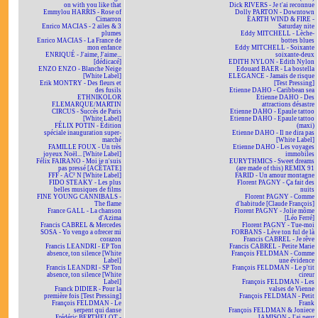
on with you like that
Dick RIVERS - Je t'ai reconnue
Emmylou HARRIS - Rose of
Dolly PARTON - Downtown
Cimarron
EARTH WIND & FIRE -
Enrico MACIAS - 2 ailes & 3
Saturday nite
plumes
Eddy MITCHELL - Lèche-
Enrico MACIAS - La France de
bottes blues
mon enfance
Eddy MITCHELL - Soixante
ENRIQUÉ - J'aime, J'aime...
soixante-deux
[dédicacé]
EDITH NYLON - Edith Nylon
ENZO ENZO - Blanche Neige
Edouard BAER - La bostella
[White Label]
ELEGANCE - Jamais de risque
Erik MONTRY - Des fleurs et
[Test Pressing]
des fusils
Etienne DAHO - Caribbean sea
ETHNIKOLOR
Etienne DAHO - Des
F.LEMARQUE/MARTIN
attractions désastre
CIRCUS - Succès de Paris
Etienne DAHO - Epaule tattoo
[White Label]
Etienne DAHO - Epaule tattoo
FÉLIX POTIN - Édition
(maxi)
spéciale inauguration super-
Etienne DAHO - Il ne dira pas
marché
[White Label]
FAMILLE FOUX - Un très
Etienne DAHO - Les voyages
joyeux Noël... [White Label]
immobiles
Félix FAIRANO - Moi je n'suis
EURYTHMICS - Sweet dreams
pas pressé [ACÉTATE]
(are made of this) REMIX 91
FFF - AC² N [White Label]
FARID - Un amour montagne
FIDO STEAKY - Les plus
Florent PAGNY - Ça fait des
belles musiques de films
nuits
FINE YOUNG CANNIBALS -
Florent PAGNY - Comme
The flame
d'habitude [Claude François]
France GALL - La chanson
Florent PAGNY - Jolie môme
d'Azima
[Léo Ferré]
Francis CABREL & Mercedes
Florent PAGNY - Tue-moi
SOSA - Yo vengo a ofrecer mi
FORBANS - Lève ton ful de là
corazon
Francis CABREL - Je rêve
Francis LEANDRI - EP Ton
Francis CABREL - Petite Marie
absence, ton silence [White
François FELDMAN - Comme
Label]
une évidence
Francis LEANDRI - SP Ton
François FELDMAN - Le p'tit
absence, ton silence [White
cireur
Label]
François FELDMAN - Les
Franck DIDIER - Pour la
valses de Vienne
première fois [Test Pressing]
François FELDMAN - Petit
François FELDMAN - Le
Frank
serpent qui danse
François FELDMAN & Joniece
Frédéric BERTHELOT -
JAMISON - J'ai peur