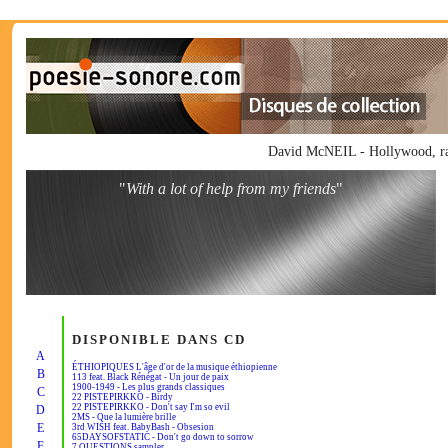
David McNEIL - Hollywood, ra
"
With a lot of help from my friends
"
DISPONIBLE DANS CD
A
ÉTHIOPIQUES L'âge d'or de la musique éthiopienne
B
113 feat. Black Rénégat - Un jour de paix
1900-1949 - Les plus grands classiques
C
22 PISTEPIRKKO - Birdy
22 PISTEPIRKKO - Don't say I'm so evil
D
2MS - Que la lumière brille
E
3rd WISH feat. BabyBash - Obsesion
65DAYSOFSTATIC - Don't go down to sorrow
F
7 QUESTIONS sampler