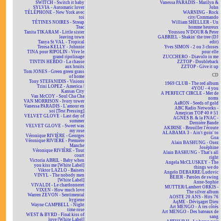
SWITCH - Switch it baby
Vanessa PARADIS - Marilyn &
SYLVIA - Automatic lover
John
TÉLÉPHONE - New York avec
WARNING - Rock
toi
city/Commando
TÉTINES NOIRES - Streap
William SHELLER - Un
Teac
homme heureux
Tanita TIKARAM - Little sister
Youssou N'DOUR & Peter
leaving town
GABRIEL - Shakin' the tree (DJ
Tanya St VAL - Tropical
edit)
Teresa KELLY - Johnnie
Yves SIMON - 2 ou 3 choses
TINA pour RIPOLIN - Vive le
pour elle
grand ripolinage
ZUCCHERO - Diavolo in me
TINTIN HEBDO - La chasse
ZZTOP - Doubleback
aux bruits
ZZTOP - Give it up
Tom JONES - Green green grass
CD
of home
Tony STEFANIDIS - Visions
1969 CLUB - The red album
Trini LOPEZ - America /
4YOU - 4 you
Kansas City
A PERFECT CIRCLE - Mer de
Van McCOY - Soul Cha Cha
noms
VAN MORRISON - Ivory tower
AaRON - Seeds of gold
Vanessa PARADIS - L'amour en
ABC Radio Networks -
soi [Test Pressing]
American TOP 40 # 51
VELVET GLOVE - Last day of
AGNÈS B. & la FNAC -
summer
Dernière Bande
VELVET GLOVE - Sweet was
AKIRISE - Brouiller l'écoute
my rose
ALABAMA 3 - Ain't goin' to
Véronique RIVIÈRE - Georges
Goa
Véronique RIVIÈRE - Première
Alain BASHUNG - Osez
Manche
Joséphine
Véronique RIVIÈRE - Tout
Alain BASHUNG - That's all
court
right
Victoria ABRIL - Baby when
Angela McCLUSKEY - The
you kiss me [White Label]
things we do
Viktor LAZLO - Baisers
Angelo DEBARRE/Ludovic
VINYL - The nobody men
BEIER - Paroles de swing
[White Label]
Anne-Sophie
VIVALDI - Le chardonneret
MUTTER/Lambert ORKIS -
VIXEN - How much love
The silver album
Warren ZEVON - Sentimental
AOSTE 20 ANS - Hits 76
hygiene
AqME - Dévisager Dieu
Wayne CAMPBELL - Night
Art MENGO - À tes côtés
time rose
Art MENGO - Des bateaux de
WEST & BYRD - Final kiss of
sang
love [White Label]