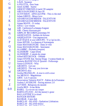
A & B - Suzanne
G
A FILETTA - Don Juan
Abed AZRIÉ - Suerte
H
ABSENT FRIENDS 4 track CD sampler
ABUS DANGEREUX face 39
I
ACTIVISION - APOCALYPSE - This is the end
J
Adam GREEN - Minor love
ADAMI/SACEM/MIDEM - TALENTS 98
K
ADAMI/SACEM/MIDEM - TALENTS 99
Aimee MANN - 31 today
L
AÏOLI - Les vilains
AIR - Californie/La femme d'argent
M
AIR - Cherry blossom girl
AIRPLAY RECORDS printemps 94
N
AKHENATON - Soldats de fortune
O
AKHENATON - Une impression
ALÉVÊQUE et son GROUPO - Y'a c'qu'on dit...
P
Alain HIVER - La chanson d'Antraigues
Alain MANARANCHE - Dans le vent
Q
Alain MANARANCHE - Sentiment
ALAMBIC - Dichaïtz (respire)
R
ALDEBERT - Carpe Diem
ALDEBERT - L'année du singe
S
Alfred HITCHCOCK - 100ème
T
Angie STONE feat. Snoop Dogg - I wanna thank ya
Annette BANNEVILLE Quintet - Folksongs
U
Annie LENNOX - Why
ARCHIVE - Get out
V
ARCHIVE - The way you love me
ARCHIVE:disc
W
Aretha FRANKLIN - A rose is still a rose
Art MENGO - Magdeleine
X
ARTE - Les 4 saisons
Y
Association Valentin HAÜY - Fables de la Fontaine
Audrey LAVERGNE - Facing mirrors 2.0
Z
AUVIDIS - Religions du monde
Axelle RED - Je me fâche
0-9
BABEL - La vie est un cirque
BABYLON ZOO - All the money's gone
BALLANTINE'S Le rituel
BANGER SISTERS
BAOBAB - 3 mix dub
BARCLAY - ISLAND - Opération Libération
BARCLAY - ISLAND [bleu]