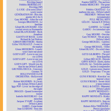
Privilège [maxi]
Frankie SMITH - The auction
Frédéric BERTHELOT -
Freddie MERCURY - The great
Privilège [SP]
pretender
G-I JOE - (I'm sorry) Don't
Frédéric CHATEAU - Le
worry tonite
malheur des uns... [White Label]
GÉNÉRATION 60 - Hits des
FREEMEN - Military beat
années 60 (1 & 2)
(strumentale)
Gary MOORE - After the war
FULL METAL HITS
Georges BRASSENS - Le
GÉLOU - Salomé E.P. [White
fantôme
Label]
Gérard BLANCHARD - Elle
GAMINE - Le voyage
voulait revoir sa Normandie
GAROU - Je n'attendais que
Gérard BLANCHARD - Rock
vous
Amadour
Gary MOORE - One day
GIANTS OF ROCK - Little
Gary NUMAN - We are glass
Richard & Carl Perkins
[White Label]
GIBSON BROTHERS - Sheela
George MICHAEL - Careless
Gilles VIGNEAULT - I went to
whisper
the market
George MICHAEL - Older
Glenn MEDEIROS - Lonely
Gérard BLANC - Du soleil dans
won't leave me alone
la nuit
GOD'S GIFT - Love to see you
GETZ/GILBERTO - The girl
cry (1304)
from Ipanema
GOD'S GIFT - Love to see you
Gilbert BÉCAUD - Désirée
cry (1314)
GIPSY KINGS - Djobi, djoba
GOD'S GIFT - Would you do
GOGOL 1er - Voilà des paroles
that for me [White Label]
faciles à comprendre
GRUNDIG/DECCA - Concours
GOLD - Laissez-nous chanter
Cosmos 70
GOLD - Tropicana / T'es pas
HOLLYWOOD CLUB
fou
ORCHESTRA - Hollywood
GUNS N'ROSES - Knockin' on
party
heaven's door
Hubert MANDRIN - Si j'avais
GUNS N'ROSES - Sweet child
des dollars [White Label]
o'mine (remix)
Iggy POP - Livin' on the edge of
HALL & OATES - Maneater
the night
[White Label]
IMAGES - Quand la musique
HAPPY MONDAYS -
tourne
Hallelujah
Isabelle MAYEREAU - Les
HAPPY MONDAYS - Kinky
mouches
afro
Jacques YVART - Le phare
HAPPY MONDAYS - Step on
[White Label]
(US Mix)
JAMES - Come home
Hubert-Félix THIÉFAINE -
Jean GUIDONI - Tous des
Precox ejaculator