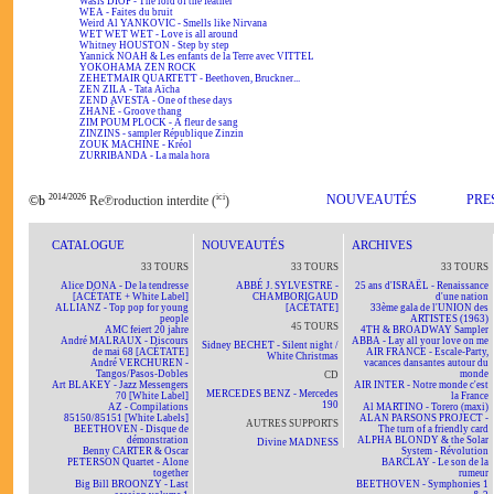
Wasis DIOP - The lord of the feather
WEA - Faites du bruit
Weird Al YANKOVIC - Smells like Nirvana
WET WET WET - Love is all around
Whitney HOUSTON - Step by step
Yannick NOAH & Les enfants de la Terre avec VITTEL
YOKOHAMA ZEN ROCK
ZEHETMAIR QUARTETT - Beethoven, Bruckner...
ZEN ZILA - Tata Aïcha
ZEND AVESTA - One of these days
ZHANÉ - Groove thang
ZIM POUM PLOCK - A fleur de sang
ZINZINS - sampler République Zinzin
ZOUK MACHINE - Kréol
ZURRIBANDA - La mala hora
2014/2026
ici
NOUVEAUTÉS
PRE
©b
Re℗roduction interdite (
)
CATALOGUE
NOUVEAUTÉS
ARCHIVES
33 TOURS
33 TOURS
33 TOURS
Alice DONA - De la tendresse
ABBÉ J. SYLVESTRE -
25 ans d'ISRAËL - Renaissance
[ACÉTATE + White Label]
CHAMBORIGAUD
d'une nation
ALLIANZ - Top pop for young
[ACÉTATE]
33ème gala de l'UNION des
people
ARTISTES (1963)
45 TOURS
AMC feiert 20 jahre
4TH & BROADWAY Sampler
André MALRAUX - Discours
ABBA - Lay all your love on me
Sidney BECHET - Silent night /
de mai 68 [ACÉTATE]
AIR FRANCE - Escale-Party,
White Christmas
André VERCHUREN -
vacances dansantes autour du
Tangos/Pasos-Dobles
monde
CD
Art BLAKEY - Jazz Messengers
AIR INTER - Notre monde c'est
MERCEDES BENZ - Mercedes
70 [White Label]
la France
190
AZ - Compilations
Al MARTINO - Torero (maxi)
85150/85151 [White Labels]
ALAN PARSONS PROJECT -
AUTRES SUPPORTS
BEETHOVEN - Disque de
The turn of a friendly card
démonstration
ALPHA BLONDY & the Solar
Divine MADNESS
Benny CARTER & Oscar
System - Révolution
PETERSON Quartet - Alone
BARCLAY - Le son de la
together
rumeur
Big Bill BROONZY - Last
BEETHOVEN - Symphonies 1