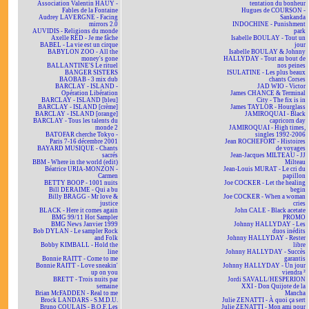
Association Valentin HAÜY -
tentation du bonheur
Fables de la Fontaine
Hugues de COURSON -
Audrey LAVERGNE - Facing
Sankanda
mirrors 2.0
INDOCHINE - Punishment
AUVIDIS - Religions du monde
park
Axelle RED - Je me fâche
Isabelle BOULAY - Tout un
BABEL - La vie est un cirque
jour
BABYLON ZOO - All the
Isabelle BOULAY & Johnny
money's gone
HALLYDAY - Tout au bout de
BALLANTINE'S Le rituel
nos peines
BANGER SISTERS
ISULATINE - Les plus beaux
BAOBAB - 3 mix dub
chants Corses
BARCLAY - ISLAND -
JAD WIO - Victor
Opération Libération
James CHANCE & Terminal
BARCLAY - ISLAND [bleu]
City - The fix is in
BARCLAY - ISLAND [crème]
James TAYLOR - Hourglass
BARCLAY - ISLAND [orange]
JAMIROQUAI - Black
BARCLAY - Tous les talents du
capricorn day
monde 2
JAMIROQUAI - High times,
BATOFAR cherche Tokyo -
singles 1992-2006
Paris 7-16 décembre 2001
Jean ROCHEFORT - Histoires
BAYARD MUSIQUE - Chants
de voyages
sacrés
Jean-Jacques MILTEAU - JJ
BBM - Where in the world (edit)
Milteau
Béatrice URIA-MONZON -
Jean-Louis MURAT - Le cri du
Carmen
papillon
BETTY BOOP - 1001 nuits
Joe COCKER - Let the healing
Bill DERAIME - Qui a bu
begin
Billy BRAGG - Mr love &
Joe COCKER - When a woman
justice
cries
BLACK - Here it comes again
John CALE - Black acetate
BMG 99/11 Hot Sampler
PROMO
BMG News Janvier 1999
Johnny HALLYDAY - Les
Bob DYLAN - Le sampler Rock
duos inédits
and Folk
Johnny HALLYDAY - Rester
Bobby KIMBALL - Hold the
libre
line
Johnny HALLYDAY - Succès
Bonnie RAITT - Come to me
garantis
Bonnie RAITT - Love sneakin'
Johnny HALLYDAY - Un jour
up on you
viendra ²
BRETT - Trois nuits par
Jordi SAVALL/HESPERION
semaine
XXI - Don Quijote de la
Brian McFADDEN - Real to me
Mancha
Brock LANDARS - S.M.D.U.
Julie ZENATTI - À quoi ça sert
Bruno COULAIS - B.O.F. Les
Julie ZENATTI - Mon ami pour