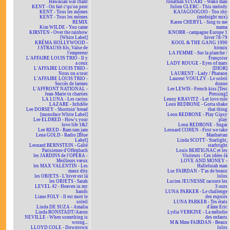
Hawaiian war chant
Jonathan STUART - Wako man
KENT - On fait c'qu'on peut
Julien CLERC - This melody
KENT - Tous les mômes
KAJAGOOGOO - Too shy
KENT - Tous les mômes
(midnight mix)
REMIX
Karen CHERYL - Sing to me
Kim WILDE - You came
mama
KIRSTEN - Over the rainbow
KNORR - campagne Europe 1
[White Label]
hiver 78-79
KRÉMA HOLLYWOOD -
KOOL & THE GANG 1990
J.STRAUSS fils, Valse de
hitmix
l'empereur
LA FEMME - Sur la planche /
L'AFFAIRE LOUIS TRIO - Il y
Françoise
a ceux
LADY ROUGE - Eyes of mars
L'AFFAIRE LOUIS TRIO -
[DIOR]
Nous on a tout
LAURENT - Lady / Pharaon
L'AFFAIRE LOUIS TRIO -
Laurent VOULZY - Le soleil
Succès de larmes
donne
L'AFFRONT NATIONAL -
Lee LEWIS - French kiss [Test
Jean-Marie tu charries
Pressing]
LA LUNA - Les cactus
Lenny KRAVITZ - Let love rule
LAZARE - Infidèle
Leon REDBONE - Gotta shake
Lee DORSEY - Shortnin' bread
that thing
[monoface White Label]
Leon REDBONE - Play Gipsy
Lee ELDRED - How's your
play
love life 1&2
Leon REDBONE - Sugar
Lee REED - Ram ram jam
Leonard COHEN - First we take
Lena GOLD - Radio [Blue
Manhattan
Label]
Linda SCOTT - Starlight,
Leonard BERNSTEIN - Gaîté
starbright
Parisienne d'Offenbach
Louis BERTIGNAC et les
les JARDINS de l'OPÉRA -
Visiteurs - Ces idées-là
Meilleurs vœux
LOVE AND MONEY -
les MAX VALENTIN - Les
Halleluiah man
maux dits
Luc FAIRDAN - T'as de beaux
les OBJETS - L'hiver est là
lolos
les OBJETS - Sarah
Lucien JEUNESSE raconte les
LEVEL 42 - Heaven in my
3 ours
hands
LUNA PARKER - Le challenge
Liane FOLY - Il est mort le
des espoirs
soleil
LUNA PARKER - Tes états
Linda DE SUZA - Amalia
d'âme Eric
Linda RONSTADT/Aaron
Lydia VERKINE - La mélodie
NEVILLE - When something is
des enfants
wrong...
M & Mme FAIRDAN - Beaux
LLOYD COLE - Downtown
lolos