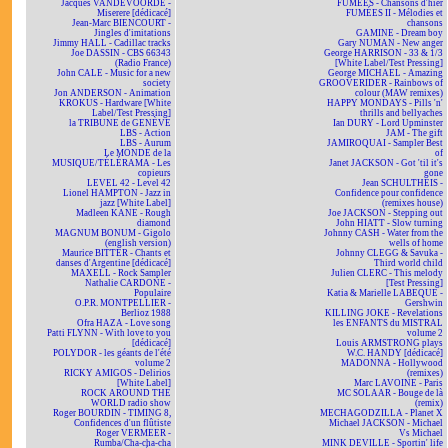
Jacques VANDEVOORDE -
FUMÉES - Chansons d'hier
Miserere [dédicacé]
FUMÉES II - Mélodies et
Jean-Marc BIENCOURT -
chansons
Jingles d'imitations
GAMINE - Dream boy
Jimmy HALL - Cadillac tracks
Gary NUMAN - New anger
Joe DASSIN - CBS 66343
George HARRISON - 33 & 1/3
(Radio France)
[White Label/Test Pressing]
John CALE - Music for a new
George MICHAEL - Amazing
society
GROOVERIDER - Rainbows of
Jon ANDERSON - Animation
colour (MAW remixes)
KROKUS - Hardware [White
HAPPY MONDAYS - Pills 'n'
Label/Test Pressing]
thrills and bellyaches
la TRIBUNE de GENÈVE
Ian DURY - Lord Upminster
LBS - Action
JAM - The gift
LBS - Aurum
JAMIROQUAI - Sampler Best
Le MONDE de la
of
MUSIQUE/TÉLÉRAMA - Les
Janet JACKSON - Got 'til it's
copieurs
gone
LEVEL 42 - Level 42
Jean SCHULTHEIS -
Lionel HAMPTON - Jazz in
Confidence pour confidence
jazz [White Label]
(remixes house)
Madleen KANE - Rough
Joe JACKSON - Stepping out
diamond
John HIATT - Slow turning
MAGNUM BONUM - Gigolo
Johnny CASH - Water from the
(english version)
wells of home
Maurice BITTER - Chants et
Johnny CLEGG & Savuka -
danses d'Argentine [dédicacé]
Third world child
MAXELL - Rock Sampler
Julien CLERC - This melody
Nathalie CARDONE -
[Test Pressing]
Populaire
Katia & Marielle LABEQUE -
O.P.R. MONTPELLIER -
Gershwin
Berlioz 1988
KILLING JOKE - Revelations
Ofra HAZA - Love song
les ENFANTS du MISTRAL
Patti FLYNN - With love to you
volume 2
[dédicacé]
Louis ARMSTRONG plays
POLYDOR - les géants de l'été
W.C. HANDY [dédicacé]
volume 2
MADONNA - Hollywood
RICKY AMIGOS - Delirios
(remixes)
[White Label]
Marc LAVOINE - Paris
ROCK AROUND THE
MC SOLAAR - Bouge de là
WORLD radio show
(remix)
Roger BOURDIN - TIMING 8,
MECHAGODZILLA - Planet X
Confidences d'un flûtiste
Michael JACKSON - Michael
Roger VERMEER -
Vs Michael
Rumba/Cha-cha-cha
MINK DEVILLE - Sportin' life