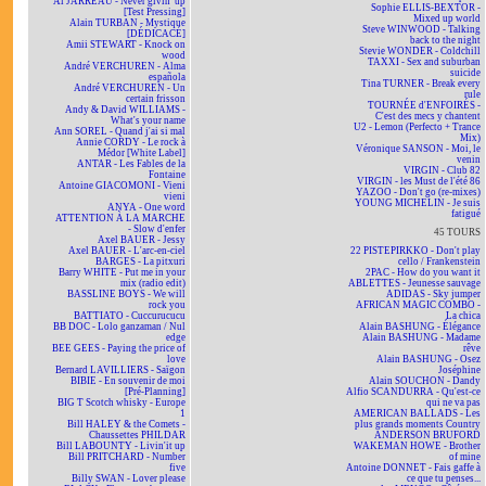
Al JARREAU - Never givin' up
Sophie ELLIS-BEXTOR -
[Test Pressing]
Mixed up world
Alain TURBAN - Mystique
Steve WINWOOD - Talking
[DÉDICACÉ]
back to the night
Amii STEWART - Knock on
Stevie WONDER - Coldchill
wood
TAXXI - Sex and suburban
André VERCHUREN - Alma
suicide
española
Tina TURNER - Break every
André VERCHUREN - Un
rule
certain frisson
TOURNÉE d'ENFOIRÉS -
Andy & David WILLIAMS -
C'est des mecs y chantent
What's your name
U2 - Lemon (Perfecto + Trance
Ann SOREL - Quand j'ai si mal
Mix)
Annie CORDY - Le rock à
Véronique SANSON - Moi, le
Médor [White Label]
venin
ANTAR - Les Fables de la
VIRGIN - Club 82
Fontaine
VIRGIN - les Must de l'été 86
Antoine GIACOMONI - Vieni
YAZOO - Don't go (re-mixes)
vieni
YOUNG MICHELIN - Je suis
ANYA - One word
fatigué
ATTENTION À LA MARCHE
- Slow d'enfer
45 TOURS
Axel BAUER - Jessy
Axel BAUER - L'arc-en-ciel
22 PISTEPIRKKO - Don't play
BARGES - La pitxuri
cello / Frankenstein
Barry WHITE - Put me in your
2PAC - How do you want it
mix (radio edit)
ABLETTES - Jeunesse sauvage
BASSLINE BOYS - We will
ADIDAS - Sky jumper
rock you
AFRICAN MAGIC COMBO -
BATTIATO - Cuccurucucu
La chica
BB DOC - Lolo ganzaman / Nul
Alain BASHUNG - Élégance
edge
Alain BASHUNG - Madame
BEE GEES - Paying the price of
rêve
love
Alain BASHUNG - Osez
Bernard LAVILLIERS - Saïgon
Joséphine
BIBIE - En souvenir de moi
Alain SOUCHON - Dandy
[Pré-Planning]
Alfio SCANDURRA - Qu'est-ce
BIG T Scotch whisky - Europe
qui ne va pas
1
AMERICAN BALLADS - Les
Bill HALEY & the Comets -
plus grands moments Country
Chaussettes PHILDAR
ANDERSON BRUFORD
Bill LABOUNTY - Livin'it up
WAKEMAN HOWE - Brother
Bill PRITCHARD - Number
of mine
five
Antoine DONNET - Fais gaffe à
Billy SWAN - Lover please
ce que tu penses...