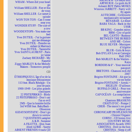
ARTHUR H - Le baron noir
WHAM - Where did your heart
ARTHUR H - Le goût du H
go
Ashanti ROY Pablo MOSES
William SHELLER - Fier et fou
Winston JARRETT - Natty will
de vous
fly again
William SHELLER - Le carnet à
AUTECHRE - Cichlisuite
spirale
mechanically reclaimed
WON TON TON - Can I come
BÉNABAR - Le dîner
near you
BABA YAGA - Back in the
WONDER STUFF - The size of
USSR
a cow
BB KING - Grandes mitos
WOODENTOPS - You make me
BBM - City of gold
feel
BEL CANTO - Rumour
Yves DUTEIL - J'ai la guitare
BETWEEN THE BURIED
qui me démange
AND ME - Colors
Yves DUTEIL - Prendre un
BLUE SILVER - Musiques
enfant (à Martine)
d'Algérie
Yves DUTEIL - Tarentelle
BLUR - Girls & boys
Yves SAINT-LAURENT - Paris
Bob DYLAN Live at Carnegie
je t'aime
Hall 1963
Zachary RICHARD - My
Bob MARLEY & the Wailers -
Nanette
Kaya
Ziggy MARLEY & the Melody
BORDERS & 6° - Your musical
Makers - Tomorrow people
passport
BRETONS - Chanson rock été
CD
2007
ÉTHIOPIQUES L'âge d'or de la
Brigitte FONTAINE - Ah que la
musique éthiopienne
vie est belle
113 feat. Black Rénégat - Un
Brigitte FONTAINE + Areski +
jour de paix
HIGELIN - D'ailleurs
1900-1949 - Les plus grands
BUFFALO GRILL - Pour ton
classiques
anniversaire
22 PISTEPIRKKO - Birdy
CAP OCÉAN - La compilation
22 PISTEPIRKKO - Don't say
océane
I'm so evil
Chantons BRASSENS
2MS - Que la lumière brille
CHATS D'OC - Pompe 2
3rd WISH feat. BabyBash -
CHER - The music's no good
Obsesion
without you
65DAYSOFSTATIC - Don't go
CHRONICART/PEOPLESOUN
down to sorrow
- Chronic'Organic
7 QUESTIONS sampler
CORNU - CD bonus live
A & B - Suzanne
COUNTRY MUSIC
A FILETTA - Don Juan
ASSOCIATION Awards 1993
Abed AZRIÉ - Suerte
CRISTINA - Doll in the box
ABSENT FRIENDS 4 track CD
CRISTINA - Sleep it off