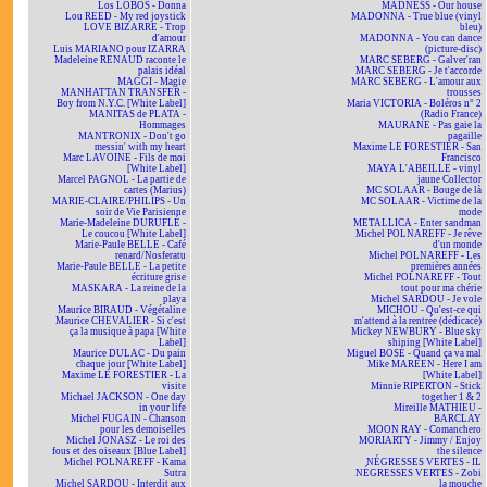
Los LOBOS - Donna
MADNESS - Our house
Lou REED - My red joystick
MADONNA - True blue (vinyl
LOVE BIZARRE - Trop
bleu)
d'amour
MADONNA - You can dance
Luis MARIANO pour IZARRA
(picture-disc)
Madeleine RENAUD raconte le
MARC SEBERG - Galver'ran
palais idéal
MARC SEBERG - Je t'accorde
MAGGI - Magie
MARC SEBERG - L'amour aux
MANHATTAN TRANSFER -
trousses
Boy from N.Y.C. [White Label]
Maria VICTORIA - Boléros n° 2
MANITAS de PLATA -
(Radio France)
Hommages
MAURANE - Pas gaie la
MANTRONIX - Don't go
pagaille
messin' with my heart
Maxime LE FORESTIER - San
Marc LAVOINE - Fils de moi
Francisco
[White Label]
MAYA L'ABEILLE - vinyl
Marcel PAGNOL - La partie de
jaune Collector
cartes (Marius)
MC SOLAAR - Bouge de là
MARIE-CLAIRE/PHILIPS - Un
MC SOLAAR - Victime de la
soir de Vie Parisienne
mode
Marie-Madeleine DURUFLÉ -
METALLICA - Enter sandman
Le coucou [White Label]
Michel POLNAREFF - Je rêve
Marie-Paule BELLE - Café
d'un monde
renard/Nosferatu
Michel POLNAREFF - Les
Marie-Paule BELLE - La petite
premières années
écriture grise
Michel POLNAREFF - Tout
MASKARA - La reine de la
tout pour ma chérie
playa
Michel SARDOU - Je vole
Maurice BIRAUD - Végétaline
MICHOU - Qu'est-ce qui
Maurice CHEVALIER - Si c'est
m'attend à la rentrée (dédicacé)
ça la musique à papa [White
Mickey NEWBURY - Blue sky
Label]
shining [White Label]
Maurice DULAC - Du pain
Miguel BOSÉ - Quand ça va mal
chaque jour [White Label]
Mike MAREEN - Here I am
Maxime LE FORESTIER - La
[White Label]
visite
Minnie RIPERTON - Stick
Michael JACKSON - One day
together 1 & 2
in your life
Mireille MATHIEU -
Michel FUGAIN - Chanson
BARCLAY
pour les demoiselles
MOON RAY - Comanchero
Michel JONASZ - Le roi des
MORIARTY - Jimmy / Enjoy
fous et des oiseaux [Blue Label]
the silence
Michel POLNAREFF - Kama
NÉGRESSES VERTES - IL
Sutra
NÉGRESSES VERTES - Zobi
Michel SARDOU - Interdit aux
la mouche