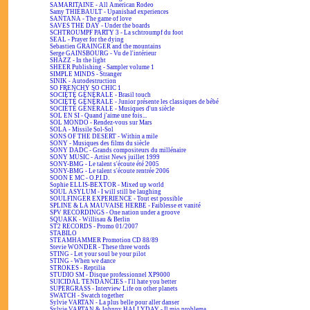
SAMARITAINE - All American Rodeo
Samy THIÉBAULT - Upanishad experiences
SANTANA - The game of love
SAVES THE DAY - Under the boards
SCHTROUMPF PARTY 3 - La schtroumpf du foot
SEAL - Prayer for the dying
Sebastien GRAINGER and the mountains
Serge GAINSBOURG - Vu de l'intérieur
SHAZZ - In the light
SHEER Publishing - Sampler volume 1
SIMPLE MINDS - Stranger
SINIK - Autodestruction
SO FRENCHY SO CHIC 1
SOCIÉTÉ GÉNÉRALE - Brasil touch
SOCIÉTÉ GÉNÉRALE - Junior présente les classiques de bébé
SOCIÉTÉ GÉNÉRALE - Musiques d'un siècle
SOL EN SI - Quand j'aime une fois...
SOL MONDO - Rendez-vous sur Mars
SOLA - Missile Sol-Sol
SONS OF THE DESERT - Within a mile
SONY - Musiques des films du siècle
SONY DADC - Grands compositeurs du millénaire
SONY MUSIC - Artist News juillet 1999
SONY-BMG - Le talent s'écoute été 2005
SONY-BMG - Le talent s'écoute rentrée 2006
SOON E MC - O.P.I.D.
Sophie ELLIS-BEXTOR - Mixed up world
SOUL ASYLUM - I will still be laughing
SOULFINGER EXPERIENCE - Tout est possible
SPLINE & LA MAUVAISE HERBE - Faiblesse et vanité
SPV RECORDINGS - One nation under a groove
SQUAKK - Willisau & Berlin
ST2 RECORDS - Promo 01/2007
STABILO
STEAMHAMMER Promotion CD 88/89
Stevie WONDER - These three words
STING - Let your soul be your pilot
STING - When we dance
STROKES - Reptilia
STUDIO SM - Disque professionnel XP9000
SUICIDAL TENDANCIES - I'll hate you better
SUPERGRASS - Interview Life on other planets
SWATCH - Swatch together
Sylvie VARTAN - La plus belle pour aller danser
Sylvie VARTAN & Johnny HALLYDAY - Il mio problema