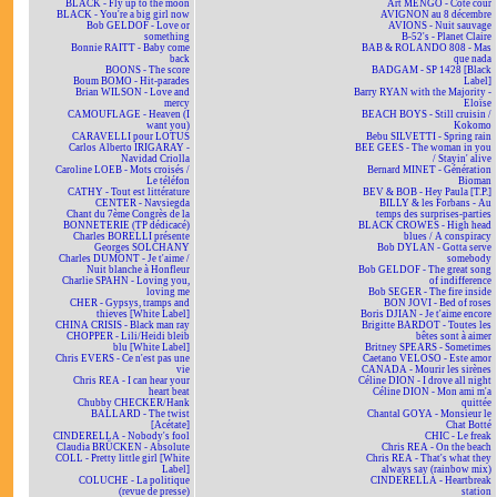
BLACK - Fly up to the moon
Art MENGO - Côté cour
BLACK - You're a big girl now
AVIGNON au 8 décembre
Bob GELDOF - Love or
AVIONS - Nuit sauvage
something
B-52's - Planet Claire
Bonnie RAITT - Baby come
BAB & ROLANDO 808 - Mas
back
que nada
BOONS - The score
BADGAM - SP 1428 [Black
Boum BOMO - Hit-parades
Label]
Brian WILSON - Love and
Barry RYAN with the Majority -
mercy
Eloïse
CAMOUFLAGE - Heaven (I
BEACH BOYS - Still cruisin /
want you)
Kokomo
CARAVELLI pour LOTUS
Bebu SILVETTI - Spring rain
Carlos Alberto IRIGARAY -
BEE GEES - The woman in you
Navidad Criolla
/ Stayin' alive
Caroline LOEB - Mots croisés /
Bernard MINET - Génération
Le téléfon
Bioman
CATHY - Tout est littérature
BEV & BOB - Hey Paula [T.P.]
CENTER - Navsiegda
BILLY & les Forbans - Au
Chant du 7ème Congrès de la
temps des surprises-parties
BONNETERIE (TP dédicacé)
BLACK CROWES - High head
Charles BORELLI présente
blues / A conspiracy
Georges SOLCHANY
Bob DYLAN - Gotta serve
Charles DUMONT - Je t'aime /
somebody
Nuit blanche à Honfleur
Bob GELDOF - The great song
Charlie SPAHN - Loving you,
of indifference
loving me
Bob SEGER - The fire inside
CHER - Gypsys, tramps and
BON JOVI - Bed of roses
thieves [White Label]
Boris DJIAN - Je t'aime encore
CHINA CRISIS - Black man ray
Brigitte BARDOT - Toutes les
CHOPPER - Lili/Heidi bleib
bêtes sont à aimer
blu [White Label]
Britney SPEARS - Sometimes
Chris EVERS - Ce n'est pas une
Caetano VELOSO - Este amor
vie
CANADA - Mourir les sirènes
Chris REA - I can hear your
Céline DION - I drove all night
heart beat
Céline DION - Mon ami m'a
Chubby CHECKER/Hank
quittée
BALLARD - The twist
Chantal GOYA - Monsieur le
[Acétate]
Chat Botté
CINDERELLA - Nobody's fool
CHIC - Le freak
Claudia BRÜCKEN - Absolute
Chris REA - On the beach
COLL - Pretty little girl [White
Chris REA - That's what they
Label]
always say (rainbow mix)
COLUCHE - La politique
CINDERELLA - Heartbreak
(revue de presse)
station