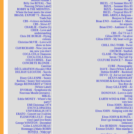
session volume 1
& 2
Billy Joe ROYAL - Test
BIZZL - 12 Sommer Hits 82
Pressing [White Label]
BIZZL - Sommer Hits 83
BOBBY & THE MIDNITES -
BIZZL - Sommer Hits 84
Where the beat meets the street
BIZZL - Tropical Hits 87
BRASIL EXPORT 73 - Brussels
BMG ARIOLA Belgium -
Trade Fair
Bonjour la France
CBS - 4 slows enchaînés
Brian ENO - Ambient 1 - Music
CBS - Slows 87
for airports
CHARLIE - Charlie (5)
Brian ENO - Ambient 4 - On
CHER - Love and
Land
understanding
CBS - Été 73 vol.1
Chris DE BURGH - Flying
Céline DION - I'm alive
colours
Céline DION - My heart will go
Christine McVIE - Love will
on
show us how
CHILL FAC-TORR - Twist
Cliff RICHARD - Now you see
(round'n'round)
me, now you don't
CHURCH - Starfish
COCA-COLA Chansons
CLASH - The Magnificent
COCA-COLA Disco
Seven / The Call Up
COLD CHISEL - East
CULTURE DANCE 7 - House
CONCRETE BLONDE -
Mix
Caroline
CURE - Pornography
DÉCLARATION (fiscale) 1964
DAVE - Dave [White Label]
DELHAY/LECOUDE - Succès
Debbie HARRY - Rockbird
de Paris
DEVO - Q: Are we not men?
Dizzy GILLESPIE - Sonny
DEXYS MIDNIGHT
Rollins / Sonny Stitt sessions
RUNNERS & Kevin Rowland -
Django REINHARDT n°73610
Too-Rye-Ay
[White Label]
Dizzy GILLESPIE - At
DVORAK - Symphonie du
Newport
Nouveau Monde (extraits) -
DONOVAN - Love is only
MIKAL
feeling
Eddie MONEY - Where's the
EARTH WIND & FIRE - The
party?
very best
EMI Christmas 1974
Elton JOHN - Believe
ENCYCLOPAEDIA
[MONOFACE]
UNIVERSALIS 1972
Elton JOHN - Sleeping with the
ERATO - Concert sur 3 siècles
past
FLESH FOR LULU - Final
Elton JOHN & RUPAUL -
vinyl (and live flesh)
Don't go breaking my heart
George WINSTON - December
(remixes)
Gilles LANGOUREAU
Eric BURDON - Starportrait
Hommage à Mado ROBIN
Etienne DAHO - Mon manège à
HONDA - Wake up!
moi