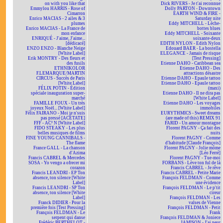
on with you like that
Dick RIVERS - Je t'ai reconnue
Emmylou HARRIS - Rose of
Dolly PARTON - Downtown
Cimarron
EARTH WIND & FIRE -
Enrico MACIAS - 2 ailes & 3
Saturday nite
plumes
Eddy MITCHELL - Lèche-
Enrico MACIAS - La France de
bottes blues
mon enfance
Eddy MITCHELL - Soixante
ENRIQUÉ - J'aime, J'aime...
soixante-deux
[dédicacé]
EDITH NYLON - Edith Nylon
ENZO ENZO - Blanche Neige
Edouard BAER - La bostella
[White Label]
ELEGANCE - Jamais de risque
Erik MONTRY - Des fleurs et
[Test Pressing]
des fusils
Etienne DAHO - Caribbean sea
ETHNIKOLOR
Etienne DAHO - Des
F.LEMARQUE/MARTIN
attractions désastre
CIRCUS - Succès de Paris
Etienne DAHO - Epaule tattoo
[White Label]
Etienne DAHO - Epaule tattoo
FÉLIX POTIN - Édition
(maxi)
spéciale inauguration super-
Etienne DAHO - Il ne dira pas
marché
[White Label]
FAMILLE FOUX - Un très
Etienne DAHO - Les voyages
joyeux Noël... [White Label]
immobiles
Félix FAIRANO - Moi je n'suis
EURYTHMICS - Sweet dreams
pas pressé [ACÉTATE]
(are made of this) REMIX 91
FFF - AC² N [White Label]
FARID - Un amour montagne
FIDO STEAKY - Les plus
Florent PAGNY - Ça fait des
belles musiques de films
nuits
FINE YOUNG CANNIBALS -
Florent PAGNY - Comme
The flame
d'habitude [Claude François]
France GALL - La chanson
Florent PAGNY - Jolie môme
d'Azima
[Léo Ferré]
Francis CABREL & Mercedes
Florent PAGNY - Tue-moi
SOSA - Yo vengo a ofrecer mi
FORBANS - Lève ton ful de là
corazon
Francis CABREL - Je rêve
Francis LEANDRI - EP Ton
Francis CABREL - Petite Marie
absence, ton silence [White
François FELDMAN - Comme
Label]
une évidence
Francis LEANDRI - SP Ton
François FELDMAN - Le p'tit
absence, ton silence [White
cireur
Label]
François FELDMAN - Les
Franck DIDIER - Pour la
valses de Vienne
première fois [Test Pressing]
François FELDMAN - Petit
François FELDMAN - Le
Frank
serpent qui danse
François FELDMAN & Joniece
Frédéric BERTHELOT -
JAMISON - J'ai peur