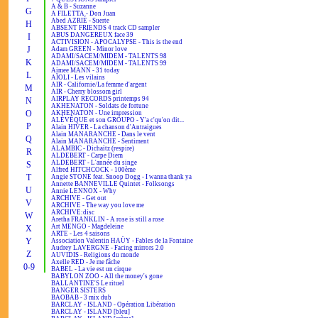
A & B - Suzanne
G
A FILETTA - Don Juan
Abed AZRIÉ - Suerte
H
ABSENT FRIENDS 4 track CD sampler
ABUS DANGEREUX face 39
I
ACTIVISION - APOCALYPSE - This is the end
J
Adam GREEN - Minor love
ADAMI/SACEM/MIDEM - TALENTS 98
K
ADAMI/SACEM/MIDEM - TALENTS 99
Aimee MANN - 31 today
L
AÏOLI - Les vilains
AIR - Californie/La femme d'argent
M
AIR - Cherry blossom girl
AIRPLAY RECORDS printemps 94
N
AKHENATON - Soldats de fortune
O
AKHENATON - Une impression
ALÉVÊQUE et son GROUPO - Y'a c'qu'on dit...
P
Alain HIVER - La chanson d'Antraigues
Alain MANARANCHE - Dans le vent
Q
Alain MANARANCHE - Sentiment
ALAMBIC - Dichaïtz (respire)
R
ALDEBERT - Carpe Diem
ALDEBERT - L'année du singe
S
Alfred HITCHCOCK - 100ème
T
Angie STONE feat. Snoop Dogg - I wanna thank ya
Annette BANNEVILLE Quintet - Folksongs
U
Annie LENNOX - Why
ARCHIVE - Get out
V
ARCHIVE - The way you love me
ARCHIVE:disc
W
Aretha FRANKLIN - A rose is still a rose
Art MENGO - Magdeleine
X
ARTE - Les 4 saisons
Y
Association Valentin HAÜY - Fables de la Fontaine
Audrey LAVERGNE - Facing mirrors 2.0
Z
AUVIDIS - Religions du monde
Axelle RED - Je me fâche
0-9
BABEL - La vie est un cirque
BABYLON ZOO - All the money's gone
BALLANTINE'S Le rituel
BANGER SISTERS
BAOBAB - 3 mix dub
BARCLAY - ISLAND - Opération Libération
BARCLAY - ISLAND [bleu]