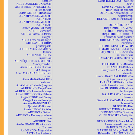
sampler
David HALLYDAY - Satellite
ABUS DANGEREUX face 39
(2004)
ACTIVISION - APOCALYPSE
David SYLVIAN & Robert
- This is the end
FRIPP - Jean the birdman
Adam GREEN - Minor love
DELABEL Actualités juillet
ADAMI/SACEM/MIDEM -
septembre 95
TALENTS 98
DELABEL Actualités mai août
ADAMI/SACEM/MIDEM -
94
TALENTS 99
DERNIÈRE BANDE
Aimee MANN - 31 today
Diego IMBERT & Michel
AÏOLI - Les vilains
PEREZ - Double entente
AIR - Californie/La femme
Diego IMBERT Quartet - À
d'argent
l'ombre du saule pleureur
AIR - Cherry blossom girl
DIRE STRAITS - Heavy fuel
AIRPLAY RECORDS
[numéroté]
printemps 94
DJ LBR - AUSTIN POWERS
AKHENATON - Soldats de
Dr. MARTENS/4AD - Shoe pie
fortune
Eddy MITCHELL - Soixante
AKHENATON - Une
soixante-deux
impression
FATALS PICARDS - Droit de
ALÉVÊQUE et son GROUPO -
véto
Y'a c'qu'on dit...
FOO FIGHTERS - Resolve
Alain HIVER - La chanson
FRANCE CARTIGNY
d'Antraigues
Françoise HARDY - Modes
Alain MANARANCHE - Dans
d'emploi
le vent
Frank SINATRA & BONO - I've
Alain MANARANCHE -
got you under my skin
Sentiment
FRANZ FERDINAND - You
ALAMBIC - Dichaïtz (respire)
could have it so much better
ALDEBERT - Carpe Diem
Fred BLONDIN - Elle allume
ALDEBERT - L'année du singe
des bougies
Alfred HITCHCOCK - 100ème
GALLIMARD - Poèmes en
Angie STONE feat. Snoop
chansons
Dogg - I wanna thank ya
Général ALCAZAR - Le rude et
Annette BANNEVILLE
le sensible
Quintet - Folksongs
GLOSTER - Kiss
Annie LENNOX - Why
GROUNDATION - A miracle
ARCHIVE - Get out
GUNS N'ROSES - Don't cry
ARCHIVE - The way you love
GUNS N'ROSES - Pretty tied
me
up
ARCHIVE:disc
GUNS N'ROSES - Since I don't
Aretha FRANKLIN - A rose is
have you (radio version)
still a rose
HADOUK TRIO - Now
Art MENGO - Magdeleine
HARIBO Pik Mix by Radio FG
ARTE - Les 4 saisons
Hubert-Félix THIÉFAINE - La