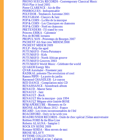
PHONO SUECIA RECORDS - Contemporary Classical Music
PIAS Play it loud 2005
Pierre CLARENCE - Air de fête
PISHROGUES - Indispensable
POLYDOR - Tendances Automne 2001
POLYGRAM - Classics & Jazz
POP & CORN - La fête de la musique
POP & CORN - Les Classiques en chansons
POP & CORN - Noël en chansons
PRETENDERS - I'll stand by you
Princess ERIKA - Calomnie
Prix de ROME lorrains
PROPUL'SON - Printemps de Bourges 2007
PSCHENT All-Star crew MIDEM 2008
PSCHENT MIDEM 2009
PULP - Help the aged
PUTUMAYO - Fiesta Putumayo
PUTUMAYO - Kids
PUTUMAYO - North African groove
PUTUMAYO Grooves 2003
PUTUMAYO World Music - Celebrate the world
QUAKER Energy Mix
QVAR Autohaler - Finement jazz
RADIKAL présente The revolution of cool
Ramon PIPIN - La porte du jardin
Raymond CHANDLER - Le crayon
RED DANCE - Compilation mini CD
RENAISSANCE - Soundtrack album
RENAUD - Master Serie
RENAULT - Jazz
RENAULT - Rock
RENAULT fête la musique - juin 1994
RENAULT Mégane série limitée BOSE
RFM/APÉRICUBE - Moments en Or
RHÔNE-ALPES Music 2012 - France
RICARD - Les titres incontournables de l'été
ROACHFORD - Only to be with you
ROADRUNNER RECORDS - Onde de choc spécial 25ème anniversaire
Robben FORD & the Blue Line
Roberto ALAGNA - Sampler 1
ROCK EN SEINE 2009
Romane SERDA - Mon envers de moi
RROSE SELAVY
RYTHME COLLECTION
SAINT GEORGE et les 7 glaives