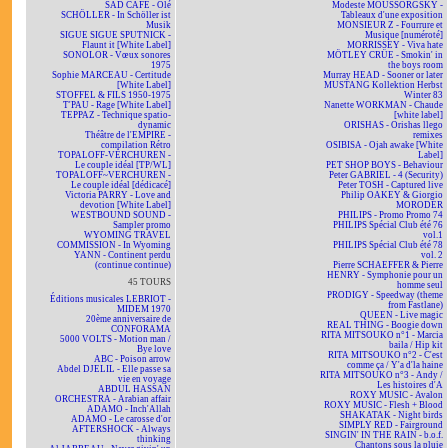
SAD CAFÉ - Olé
Modeste MOUSSORGSKY -
SCHÖLLER - In Schöller ist
Tableaux d'une exposition
Musik
MONSIEUR Z - Fourrure et
SIGUE SIGUE SPUTNICK -
Musique [numéroté]
Flaunt it [White Label]
MORRISSEY - Viva hate
SONOLOR - Vœux sonores
MÖTLEY CRÜE - Smokin' in
1975
the boys room
Sophie MARCEAU - Certitude
Murray HEAD - Sooner or later
[White Label]
MUSTANG Kollektion Herbst
STOFFEL & FILS 1950-1975
Winter 83
T'PAU - Rage [White Label]
Nanette WORKMAN - Chaude
TEPPAZ - Technique spatio-
[white label]
dynamic
ORISHAS - Orishas llego
Théâtre de l'EMPIRE -
remixes
compilation Rétro
OSIBISA - Ojah awake [White
TOPALOFF-VERCHUREN -
Label]
Le couple idéal [TP/WL]
PET SHOP BOYS - Behaviour
TOPALOFF~VERCHUREN -
Peter GABRIEL - 4 (Security)
Le couple idéal [dédicacé]
Peter TOSH - Captured live
Victoria PARRY - Love and
Philip OAKEY & Giorgio
devotion [White Label]
MORODER
WESTBOUND SOUND -
PHILIPS - Promo Promo 74
Sampler promo
PHILIPS Spécial Club été 76
WYOMING TRAVEL
vol.1
COMMISSION - In Wyoming
PHILIPS Spécial Club été 78
YANN - Continent perdu
vol. 2
(continue continue)
Pierre SCHAEFFER & Pierre
HENRY - Symphonie pour un
45 TOURS
homme seul
PRODIGY - Speedway (theme
Éditions musicales LEBRIOT -
from Fastlane)
MIDEM 1970
QUEEN - Live magic
20ème anniversaire de
REAL THING - Boogie down
CONFORAMA
RITA MITSOUKO n°1 - Marcia
5000 VOLTS - Motion man /
baila / Hip kit
Bye love
RITA MITSOUKO n°2 - C'est
ABC - Poison arrow
comme ça / Y'a d'la haine
Abdel DJELIL - Elle passe sa
RITA MITSOUKO n°3 - Andy /
vie en voyage
Les histoires d'A
ABDUL HASSAN
ROXY MUSIC - Avalon
ORCHESTRA - Arabian affair
ROXY MUSIC - Flesh + Blood
ADAMO - Inch'Allah
SHAKATAK - Night birds
ADAMO - Le carosse d'or
SIMPLY RED - Fairground
AFTERSHOCK - Always
SINGIN' IN THE RAIN - b.o.f.
thinking
Chantons sous la pluie