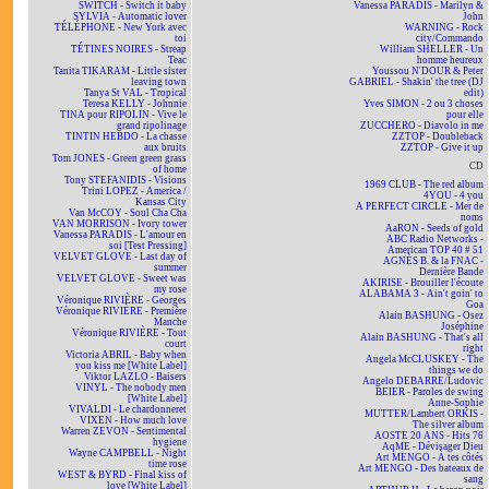
SWITCH - Switch it baby
Vanessa PARADIS - Marilyn &
SYLVIA - Automatic lover
John
TÉLÉPHONE - New York avec
WARNING - Rock
toi
city/Commando
TÉTINES NOIRES - Streap
William SHELLER - Un
Teac
homme heureux
Tanita TIKARAM - Little sister
Youssou N'DOUR & Peter
leaving town
GABRIEL - Shakin' the tree (DJ
Tanya St VAL - Tropical
edit)
Teresa KELLY - Johnnie
Yves SIMON - 2 ou 3 choses
TINA pour RIPOLIN - Vive le
pour elle
grand ripolinage
ZUCCHERO - Diavolo in me
TINTIN HEBDO - La chasse
ZZTOP - Doubleback
aux bruits
ZZTOP - Give it up
Tom JONES - Green green grass
CD
of home
Tony STEFANIDIS - Visions
1969 CLUB - The red album
Trini LOPEZ - America /
4YOU - 4 you
Kansas City
A PERFECT CIRCLE - Mer de
Van McCOY - Soul Cha Cha
noms
VAN MORRISON - Ivory tower
AaRON - Seeds of gold
Vanessa PARADIS - L'amour en
ABC Radio Networks -
soi [Test Pressing]
American TOP 40 # 51
VELVET GLOVE - Last day of
AGNÈS B. & la FNAC -
summer
Dernière Bande
VELVET GLOVE - Sweet was
AKIRISE - Brouiller l'écoute
my rose
ALABAMA 3 - Ain't goin' to
Véronique RIVIÈRE - Georges
Goa
Véronique RIVIÈRE - Première
Alain BASHUNG - Osez
Manche
Joséphine
Véronique RIVIÈRE - Tout
Alain BASHUNG - That's all
court
right
Victoria ABRIL - Baby when
Angela McCLUSKEY - The
you kiss me [White Label]
things we do
Viktor LAZLO - Baisers
Angelo DEBARRE/Ludovic
VINYL - The nobody men
BEIER - Paroles de swing
[White Label]
Anne-Sophie
VIVALDI - Le chardonneret
MUTTER/Lambert ORKIS -
VIXEN - How much love
The silver album
Warren ZEVON - Sentimental
AOSTE 20 ANS - Hits 76
hygiene
AqME - Dévisager Dieu
Wayne CAMPBELL - Night
Art MENGO - À tes côtés
time rose
Art MENGO - Des bateaux de
WEST & BYRD - Final kiss of
sang
love [White Label]