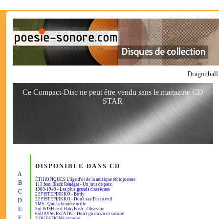
Dragonball
Ce Compact-Disc ne peut être vendu sans le magazine CD
STAR
DISPONIBLE DANS CD
A
ÉTHIOPIQUES L'âge d'or de la musique éthiopienne
B
113 feat. Black Rénégat - Un jour de paix
1900-1949 - Les plus grands classiques
C
22 PISTEPIRKKO - Birdy
22 PISTEPIRKKO - Don't say I'm so evil
D
2MS - Que la lumière brille
E
3rd WISH feat. BabyBash - Obsesion
65DAYSOFSTATIC - Don't go down to sorrow
F
7 QUESTIONS sampler