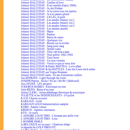
Johnny HALLYDAY - Garden of love
Johnny HALLYDAY - Il est terrible (Optic 2000)
Johnny HALLYDAY - Ja, der Elefant
Johnny HALLYDAY - Je la croise tous les matins
Johnny HALLYDAY - Je n'ai jamais pleuré
Johnny HALLYDAY - LEGAL, le goût
Johnny HALLYDAY - Les années Johnny vol.1
Johnny HALLYDAY - Les années Johnny vol.2
Johnny HALLYDAY - Les années Johnny vol.3
Johnny HALLYDAY - Les tendres années
Johnny HALLYDAY - Marie
Johnny HALLYDAY - Pardon
Johnny HALLYDAY - Partie de cartes
Johnny HALLYDAY - Quelques cris
Johnny HALLYDAY - Rouler sur la rivière
Johnny HALLYDAY - Sang pour sang
Johnny HALLYDAY - Tender years
Johnny HALLYDAY - They call him a man
Johnny HALLYDAY - Tout public 1962-1992
Johnny HALLYDAY - Tutti frutti
Johnny HALLYDAY - Un jour viendra
Johnny HALLYDAY - Voyez ce que je veux dire
Johnny HALLYDAY & Kathy MATTEA - Love affair
Johnny HALLYDAY & the RATTLES - Lass die Leute doch reden
Johnny HALLYDAY par Vogue Hommes
Johnny HALLYDAY parle - 65 mn d'entretiens inédits
Jon HOPKINS - Light through the veins
JOSEPH Pepino - Ha ha ! No no ! He He ! [dédicacé]
Joss STONE - LP1 advance
JUKEBOX BABIES - Électrique ou rien
Julie REINS - Reine d'un jour
Julien CLERC - Julien déménage électrique & acoustique
JULIETTE et les INDÉPENDANTS - 14 juillet
K.O.D. Chacun sa route
KARAJAN - Gold
KARAJAN GOLD demonstration sampler
KORN - Family values
KRISIUN - Ageless venomous
KYO - Je cours
L'AFFAIRE LOUIS TRIO - L'homme aux mille vies
L'AFFAIRE LOUIS TRIO - Loin
L'HOMME PARLE
la BELGIQUE est un pays - Chantons belge
la légende du GOLF DROUOT