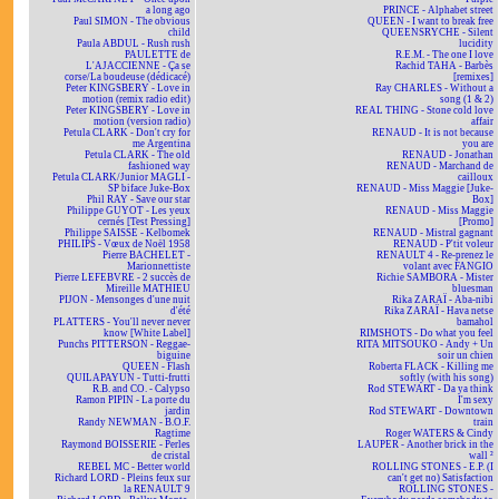
a long ago
PRINCE - Alphabet street
Paul SIMON - The obvious
QUEEN - I want to break free
child
QUEENSRYCHE - Silent
Paula ABDUL - Rush rush
lucidity
PAULETTE de
R.E.M. - The one I love
L'AJACCIENNE - Ça se
Rachid TAHA - Barbès
corse/La boudeuse (dédicacé)
[remixes]
Peter KINGSBERY - Love in
Ray CHARLES - Without a
motion (remix radio edit)
song (1 & 2)
Peter KINGSBERY - Love in
REAL THING - Stone cold love
motion (version radio)
affair
Petula CLARK - Don't cry for
RENAUD - It is not because
me Argentina
you are
Petula CLARK - The old
RENAUD - Jonathan
fashioned way
RENAUD - Marchand de
Petula CLARK/Junior MAGLI -
cailloux
SP biface Juke-Box
RENAUD - Miss Maggie [Juke-
Phil RAY - Save our star
Box]
Philippe GUYOT - Les yeux
RENAUD - Miss Maggie
cernés [Test Pressing]
[Promo]
Philippe SAISSE - Kelbomek
RENAUD - Mistral gagnant
PHILIPS - Vœux de Noël 1958
RENAUD - P'tit voleur
Pierre BACHELET -
RENAULT 4 - Re-prenez le
Marionnettiste
volant avec FANGIO
Pierre LEFEBVRE - 2 succès de
Richie SAMBORA - Mister
Mireille MATHIEU
bluesman
PIJON - Mensonges d'une nuit
Rika ZARAÏ - Aba-nibi
d'été
Rika ZARAÏ - Hava netse
PLATTERS - You'll never never
bamahol
know [White Label]
RIMSHOTS - Do what you feel
Punchs PITTERSON - Reggae-
RITA MITSOUKO - Andy + Un
biguine
soir un chien
QUEEN - Flash
Roberta FLACK - Killing me
QUILAPAYUN - Tutti-frutti
softly (with his song)
R.B. and CO. - Calypso
Rod STEWART - Da ya think
Ramon PIPIN - La porte du
I'm sexy
jardin
Rod STEWART - Downtown
Randy NEWMAN - B.O.F.
train
Ragtime
Roger WATERS & Cindy
Raymond BOISSERIE - Perles
LAUPER - Another brick in the
de cristal
wall ²
REBEL MC - Better world
ROLLING STONES - E.P. (I
Richard LORD - Pleins feux sur
can't get no) Satisfaction
la RENAULT 9
ROLLING STONES -