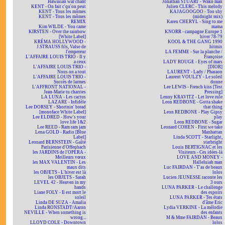
Hawaiian war chant
Jonathan STUART - Wako man
KENT - On fait c'qu'on peut
Julien CLERC - This melody
KENT - Tous les mômes
KAJAGOOGOO - Too shy
KENT - Tous les mômes
(midnight mix)
REMIX
Karen CHERYL - Sing to me
Kim WILDE - You came
mama
KIRSTEN - Over the rainbow
KNORR - campagne Europe 1
[White Label]
hiver 78-79
KRÉMA HOLLYWOOD -
KOOL & THE GANG 1990
J.STRAUSS fils, Valse de
hitmix
l'empereur
LA FEMME - Sur la planche /
L'AFFAIRE LOUIS TRIO - Il y
Françoise
a ceux
LADY ROUGE - Eyes of mars
L'AFFAIRE LOUIS TRIO -
[DIOR]
Nous on a tout
LAURENT - Lady / Pharaon
L'AFFAIRE LOUIS TRIO -
Laurent VOULZY - Le soleil
Succès de larmes
donne
L'AFFRONT NATIONAL -
Lee LEWIS - French kiss [Test
Jean-Marie tu charries
Pressing]
LA LUNA - Les cactus
Lenny KRAVITZ - Let love rule
LAZARE - Infidèle
Leon REDBONE - Gotta shake
Lee DORSEY - Shortnin' bread
that thing
[monoface White Label]
Leon REDBONE - Play Gipsy
Lee ELDRED - How's your
play
love life 1&2
Leon REDBONE - Sugar
Lee REED - Ram ram jam
Leonard COHEN - First we take
Lena GOLD - Radio [Blue
Manhattan
Label]
Linda SCOTT - Starlight,
Leonard BERNSTEIN - Gaîté
starbright
Parisienne d'Offenbach
Louis BERTIGNAC et les
les JARDINS de l'OPÉRA -
Visiteurs - Ces idées-là
Meilleurs vœux
LOVE AND MONEY -
les MAX VALENTIN - Les
Halleluiah man
maux dits
Luc FAIRDAN - T'as de beaux
les OBJETS - L'hiver est là
lolos
les OBJETS - Sarah
Lucien JEUNESSE raconte les
LEVEL 42 - Heaven in my
3 ours
hands
LUNA PARKER - Le challenge
Liane FOLY - Il est mort le
des espoirs
soleil
LUNA PARKER - Tes états
Linda DE SUZA - Amalia
d'âme Eric
Linda RONSTADT/Aaron
Lydia VERKINE - La mélodie
NEVILLE - When something is
des enfants
wrong...
M & Mme FAIRDAN - Beaux
LLOYD COLE - Downtown
lolos