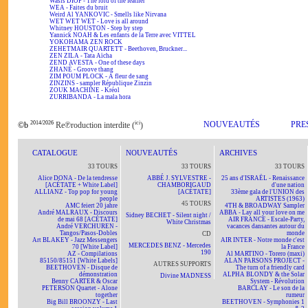
Wasis DIOP - The lord of the feather
WEA - Faites du bruit
Weird Al YANKOVIC - Smells like Nirvana
WET WET WET - Love is all around
Whitney HOUSTON - Step by step
Yannick NOAH & Les enfants de la Terre avec VITTEL
YOKOHAMA ZEN ROCK
ZEHETMAIR QUARTETT - Beethoven, Bruckner...
ZEN ZILA - Tata Aïcha
ZEND AVESTA - One of these days
ZHANÉ - Groove thang
ZIM POUM PLOCK - A fleur de sang
ZINZINS - sampler République Zinzin
ZOUK MACHINE - Kréol
ZURRIBANDA - La mala hora
2014/2026
ici
NOUVEAUTÉS
PRE
©b
Re℗roduction interdite (
)
CATALOGUE
NOUVEAUTÉS
ARCHIVES
33 TOURS
33 TOURS
33 TOURS
Alice DONA - De la tendresse
ABBÉ J. SYLVESTRE -
25 ans d'ISRAËL - Renaissance
[ACÉTATE + White Label]
CHAMBORIGAUD
d'une nation
ALLIANZ - Top pop for young
[ACÉTATE]
33ème gala de l'UNION des
people
ARTISTES (1963)
45 TOURS
AMC feiert 20 jahre
4TH & BROADWAY Sampler
André MALRAUX - Discours
ABBA - Lay all your love on me
Sidney BECHET - Silent night /
de mai 68 [ACÉTATE]
AIR FRANCE - Escale-Party,
White Christmas
André VERCHUREN -
vacances dansantes autour du
Tangos/Pasos-Dobles
monde
CD
Art BLAKEY - Jazz Messengers
AIR INTER - Notre monde c'est
MERCEDES BENZ - Mercedes
70 [White Label]
la France
190
AZ - Compilations
Al MARTINO - Torero (maxi)
85150/85151 [White Labels]
ALAN PARSONS PROJECT -
AUTRES SUPPORTS
BEETHOVEN - Disque de
The turn of a friendly card
démonstration
ALPHA BLONDY & the Solar
Divine MADNESS
Benny CARTER & Oscar
System - Révolution
PETERSON Quartet - Alone
BARCLAY - Le son de la
together
rumeur
Big Bill BROONZY - Last
BEETHOVEN - Symphonies 1