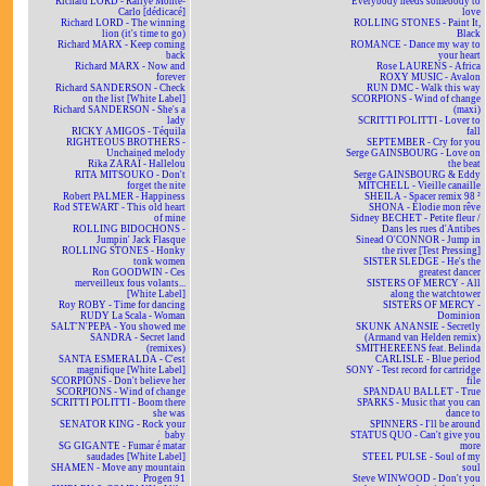
Richard LORD - Rallye Monte-
Everybody needs somebody to
Carlo [dédicacé]
love
Richard LORD - The winning
ROLLING STONES - Paint It,
lion (it's time to go)
Black
Richard MARX - Keep coming
ROMANCE - Dance my way to
back
your heart
Richard MARX - Now and
Rose LAURENS - Africa
forever
ROXY MUSIC - Avalon
Richard SANDERSON - Check
RUN DMC - Walk this way
on the list [White Label]
SCORPIONS - Wind of change
Richard SANDERSON - She's a
(maxi)
lady
SCRITTI POLITTI - Lover to
RICKY AMIGOS - Téquila
fall
RIGHTEOUS BROTHERS -
SEPTEMBER - Cry for you
Unchained melody
Serge GAINSBOURG - Love on
Rika ZARAÏ - Hallelou
the beat
RITA MITSOUKO - Don't
Serge GAINSBOURG & Eddy
forget the nite
MITCHELL - Vieille canaille
Robert PALMER - Happiness
SHEILA - Spacer remix 98 ²
Rod STEWART - This old heart
SHONA - Elodie mon rêve
of mine
Sidney BECHET - Petite fleur /
ROLLING BIDOCHONS -
Dans les rues d'Antibes
Jumpin' Jack Flasque
Sinead O'CONNOR - Jump in
ROLLING STONES - Honky
the river [Test Pressing]
tonk women
SISTER SLEDGE - He's the
Ron GOODWIN - Ces
greatest dancer
merveilleux fous volants...
SISTERS OF MERCY - All
[White Label]
along the watchtower
Roy ROBY - Time for dancing
SISTERS OF MERCY -
RUDY La Scala - Woman
Dominion
SALT'N'PEPA - You showed me
SKUNK ANANSIE - Secretly
SANDRA - Secret land
(Armand van Helden remix)
(remixes)
SMITHEREENS feat. Belinda
SANTA ESMERALDA - C'est
CARLISLE - Blue period
magnifique [White Label]
SONY - Test record for cartridge
SCORPIONS - Don't believe her
file
SCORPIONS - Wind of change
SPANDAU BALLET - True
SCRITTI POLITTI - Boom there
SPARKS - Music that you can
she was
dance to
SENATOR KING - Rock your
SPINNERS - I'll be around
baby
STATUS QUO - Can't give you
SG GIGANTE - Fumar é matar
more
saudades [White Label]
STEEL PULSE - Soul of my
SHAMEN - Move any mountain
soul
Progen 91
Steve WINWOOD - Don't you