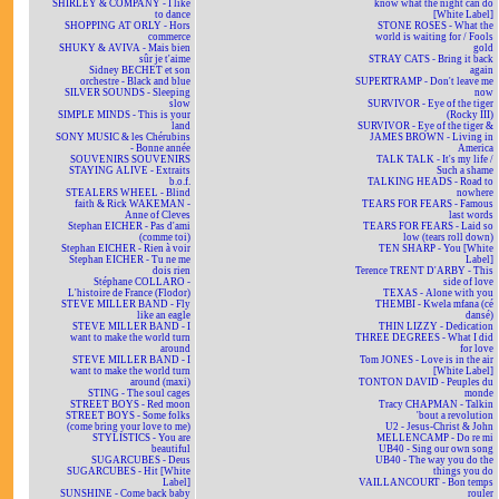
SHIRLEY & COMPANY - I like
know what the night can do
to dance
[White Label]
SHOPPING AT ORLY - Hors
STONE ROSES - What the
commerce
world is waiting for / Fools
SHUKY & AVIVA - Mais bien
gold
sûr je t'aime
STRAY CATS - Bring it back
Sidney BECHET et son
again
orchestre - Black and blue
SUPERTRAMP - Don't leave me
SILVER SOUNDS - Sleeping
now
slow
SURVIVOR - Eye of the tiger
SIMPLE MINDS - This is your
(Rocky III)
land
SURVIVOR - Eye of the tiger &
SONY MUSIC & les Chérubins
JAMES BROWN - Living in
- Bonne année
America
SOUVENIRS SOUVENIRS
TALK TALK - It's my life /
STAYING ALIVE - Extraits
Such a shame
b.o.f.
TALKING HEADS - Road to
STEALERS WHEEL - Blind
nowhere
faith & Rick WAKEMAN -
TEARS FOR FEARS - Famous
Anne of Cleves
last words
Stephan EICHER - Pas d'ami
TEARS FOR FEARS - Laid so
(comme toi)
low (tears roll down)
Stephan EICHER - Rien à voir
TEN SHARP - You [White
Stephan EICHER - Tu ne me
Label]
dois rien
Terence TRENT D'ARBY - This
Stéphane COLLARO -
side of love
L'histoire de France (Flodor)
TEXAS - Alone with you
STEVE MILLER BAND - Fly
THEMBI - Kwela mfana (cé
like an eagle
dansé)
STEVE MILLER BAND - I
THIN LIZZY - Dedication
want to make the world turn
THREE DEGREES - What I did
around
for love
STEVE MILLER BAND - I
Tom JONES - Love is in the air
want to make the world turn
[White Label]
around (maxi)
TONTON DAVID - Peuples du
STING - The soul cages
monde
STREET BOYS - Red moon
Tracy CHAPMAN - Talkin
STREET BOYS - Some folks
'bout a revolution
(come bring your love to me)
U2 - Jesus-Christ & John
STYLISTICS - You are
MELLENCAMP - Do re mi
beautiful
UB40 - Sing our own song
SUGARCUBES - Deus
UB40 - The way you do the
SUGARCUBES - Hit [White
things you do
Label]
VAILLANCOURT - Bon temps
SUNSHINE - Come back baby
rouler