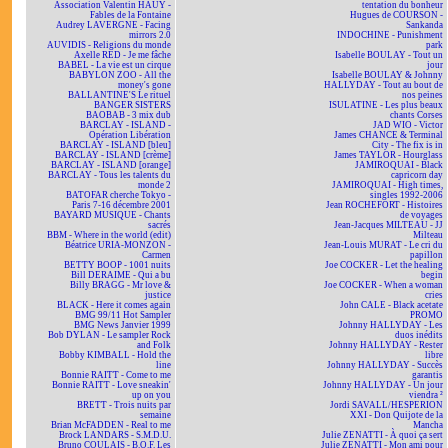
Association Valentin HAÜY -
tentation du bonheur
Fables de la Fontaine
Hugues de COURSON -
Audrey LAVERGNE - Facing
Sankanda
mirrors 2.0
INDOCHINE - Punishment
AUVIDIS - Religions du monde
park
Axelle RED - Je me fâche
Isabelle BOULAY - Tout un
BABEL - La vie est un cirque
jour
BABYLON ZOO - All the
Isabelle BOULAY & Johnny
money's gone
HALLYDAY - Tout au bout de
BALLANTINE'S Le rituel
nos peines
BANGER SISTERS
ISULATINE - Les plus beaux
BAOBAB - 3 mix dub
chants Corses
BARCLAY - ISLAND -
JAD WIO - Victor
Opération Libération
James CHANCE & Terminal
BARCLAY - ISLAND [bleu]
City - The fix is in
BARCLAY - ISLAND [crème]
James TAYLOR - Hourglass
BARCLAY - ISLAND [orange]
JAMIROQUAI - Black
BARCLAY - Tous les talents du
capricorn day
monde 2
JAMIROQUAI - High times,
BATOFAR cherche Tokyo -
singles 1992-2006
Paris 7-16 décembre 2001
Jean ROCHEFORT - Histoires
BAYARD MUSIQUE - Chants
de voyages
sacrés
Jean-Jacques MILTEAU - JJ
BBM - Where in the world (edit)
Milteau
Béatrice URIA-MONZON -
Jean-Louis MURAT - Le cri du
Carmen
papillon
BETTY BOOP - 1001 nuits
Joe COCKER - Let the healing
Bill DERAIME - Qui a bu
begin
Billy BRAGG - Mr love &
Joe COCKER - When a woman
justice
cries
BLACK - Here it comes again
John CALE - Black acetate
BMG 99/11 Hot Sampler
PROMO
BMG News Janvier 1999
Johnny HALLYDAY - Les
Bob DYLAN - Le sampler Rock
duos inédits
and Folk
Johnny HALLYDAY - Rester
Bobby KIMBALL - Hold the
libre
line
Johnny HALLYDAY - Succès
Bonnie RAITT - Come to me
garantis
Bonnie RAITT - Love sneakin'
Johnny HALLYDAY - Un jour
up on you
viendra ²
BRETT - Trois nuits par
Jordi SAVALL/HESPERION
semaine
XXI - Don Quijote de la
Brian McFADDEN - Real to me
Mancha
Brock LANDARS - S.M.D.U.
Julie ZENATTI - À quoi ça sert
Bruno COULAIS - B.O.F. Les
Julie ZENATTI - Mon ami pour