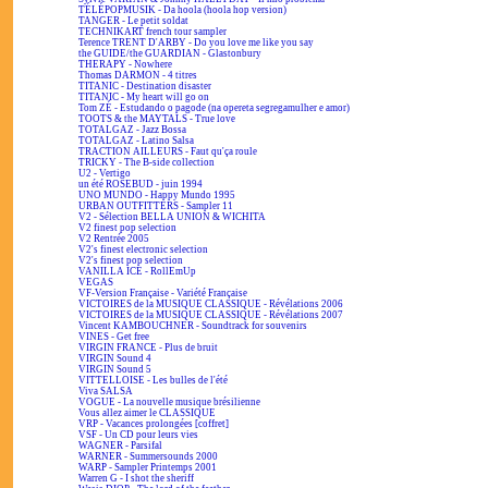
TÉLÉPOPMUSIK - Da hoola (hoola hop version)
TANGER - Le petit soldat
TECHNIKART french tour sampler
Terence TRENT D'ARBY - Do you love me like you say
the GUIDE/the GUARDIAN - Glastonbury
THERAPY - Nowhere
Thomas DARMON - 4 titres
TITANIC - Destination disaster
TITANIC - My heart will go on
Tom ZÉ - Estudando o pagode (na opereta segregamulher e amor)
TOOTS & the MAYTALS - True love
TOTALGAZ - Jazz Bossa
TOTALGAZ - Latino Salsa
TRACTION AILLEURS - Faut qu'ça roule
TRICKY - The B-side collection
U2 - Vertigo
un été ROSEBUD - juin 1994
UNO MUNDO - Happy Mundo 1995
URBAN OUTFITTERS - Sampler 11
V2 - Sélection BELLA UNION & WICHITA
V2 finest pop selection
V2 Rentrée 2005
V2's finest electronic selection
V2's finest pop selection
VANILLA ICE - RollEmUp
VEGAS
VF-Version Française - Variété Française
VICTOIRES de la MUSIQUE CLASSIQUE - Révélations 2006
VICTOIRES de la MUSIQUE CLASSIQUE - Révélations 2007
Vincent KAMBOUCHNER - Soundtrack for souvenirs
VINES - Get free
VIRGIN FRANCE - Plus de bruit
VIRGIN Sound 4
VIRGIN Sound 5
VITTELLOISE - Les bulles de l'été
Viva SALSA
VOGUE - La nouvelle musique brésilienne
Vous allez aimer le CLASSIQUE
VRP - Vacances prolongées [coffret]
VSF - Un CD pour leurs vies
WAGNER - Parsifal
WARNER - Summersounds 2000
WARP - Sampler Printemps 2001
Warren G - I shot the sheriff