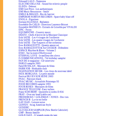
Edouard LALO - Namouna
ELECTRO DELUXE - Sound for eclectic people
ELISTA - Debout
EMI Cool Price - Les authentiques
EMI Music Ressources - Smile
EMILE & IMAGES - Rio de Janvier
EMPEROR NORTON RECORDS - Space baby blast off
ENOLA - Figurines
Enrique IGLESIAS - Bailamos
Ensemble De CÆLIS - Direction Laurence Brisset
Ensemble MATHEUS - Extraits de Griselda par VIVALDI
EPIC - Focus
EQUIMINTHE - Country music
ERATO - Chefs d'œuvre de la Musique Classique
Erik SATIE - Les 4 visages de l'orchestre
Erik SATIE - Les quatre visages de l'orchestre
Erik SATIE - The 4 aspects of the orchestra
Eros RAMAZZOTTI - Quanto amore sei
Eros RAMAZZOTTI & Joe COCKER - Difendero
ESPACE Rhythm & Blues - Volume 2
ESSO - Sur la route d'Hollywood
ETERNAL LOVE - le meilleur des slows
F-COMMUNICATIONS - 7th birthday sampler
FAN DE le magazine - CD interview
FARGO sampler 2005
Farid RUSSLAN - Musique de films
FARM JOB - Hokkaïdo rush
FASZINATION MUSIK - Les clous du nouveau label
FATA MORGANA - Le petit monde
Festival BLUES SUR SEINE 2003
FNAC - Parcours black
FNAC MUSIC - Actualités Printemps 93
FOOD RECORDS sampler 1991
FOUR ROSES - Musiques de films
FRANCE TELECOM - Easy techno
Franz SCHUBERT - Quintette à cordes D.956
FRAY - Over my head (cable car)
FREDERICKS + GOLDMAN + JONES - Des vies
FRENCH B - La vie est belle
GAY DAD - Leisure noise
GEFFEN - Swag American Style
GENERIC
GLÜCKLICH SAMPLER (New Beetle Cabriolet)
GMF - Bonus famille
GOLD JAZZ - 12 grands noms du jazz