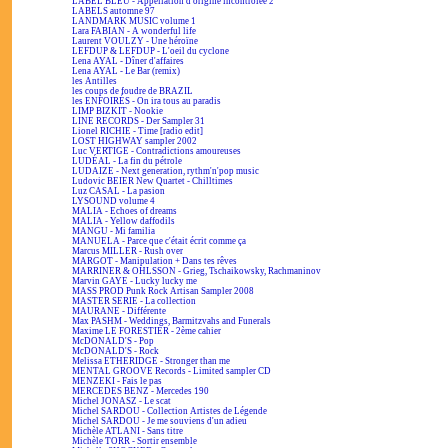
LABEL BLEU - Appellation d'origine incontrôlée 2
LABELS automne 97
LANDMARK MUSIC volume 1
Lara FABIAN - A wonderful life
Laurent VOULZY - Une héroïne
LEFDUP & LEFDUP - L'oeil du cyclone
Lena AYAL - Dîner d'affaires
Lena AYAL - Le Bar (remix)
les Antilles
les coups de foudre de BRAZIL
les ENFOIRÉS - On ira tous au paradis
LIMP BIZKIT - Nookie
LINE RECORDS - Der Sampler 31
Lionel RICHIE - Time [radio edit]
LOST HIGHWAY sampler 2002
Luc VERTIGE - Contradictions amoureuses
LUDÉAL - La fin du pétrole
LUDAIZE - Next generation, rythm'n'pop music
Ludovic BEIER New Quartet - Chilltimes
Luz CASAL - La pasion
LYSOUND volume 4
MALIA - Echoes of dreams
MALIA - Yellow daffodils
MANGU - Mi familia
MANUELA - Parce que c'était écrit comme ça
Marcus MILLER - Rush over
MARGOT - Manipulation + Dans tes rêves
MARRINER & OHLSSON - Grieg, Tschaikowsky, Rachmaninov
Marvin GAYE - Lucky lucky me
MASS PROD Punk Rock Artisan Sampler 2008
MASTER SERIE - La collection
MAURANE - Différente
Max PASHM - Weddings, Barmitzvahs and Funerals
Maxime LE FORESTIER - 2ème cahier
McDONALD'S - Pop
McDONALD'S - Rock
Melissa ETHERIDGE - Stronger than me
MENTAL GROOVE Records - Limited sampler CD
MENZEKI - Fais le pas
MERCEDES BENZ - Mercedes 190
Michel JONASZ - Le scat
Michel SARDOU - Collection Artistes de Légende
Michel SARDOU - Je me souviens d'un adieu
Michèle ATLANI - Sans titre
Michèle TORR - Sortir ensemble