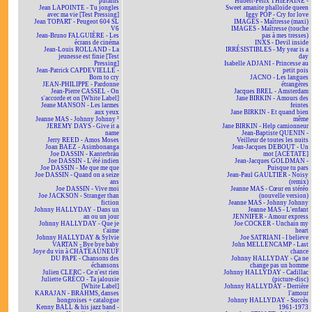
putains
Hubert-Félix THIÉFAINE -
Jean LAPOINTE - Tu jongles
Sweet amanite phalloïde queen
avec ma vie [Test Pressing]
Iggy POP - Cry for love
Jean TOPART - Peugeot 604 SL
IMAGES - Maîtresse (maxi)
V6
IMAGES - Maîtresse (touche
Jean-Bruno FALGUIÈRE - Les
pas à mes tresses)
écrans de cinéma
INXS - Devil inside
Jean-Louis ROLLAND - La
IRRÉSISTIBLES - My year is a
jeunesse est finie [Test
day
Pressing]
Isabelle ADJANI - Princesse au
Jean-Patrick CAPDEVIELLE -
petit pois
Born to cry
JACNO - Les langues
JEAN-PHILIPPE - Pardonne
étrangères
Jean-Pierre CASSEL - On
Jacques BREL - Amsterdam
s'accorde et on [White Label]
Jane BIRKIN - Amours des
Jeane MANSON - Les larmes
feintes
aux yeux
Jane BIRKIN - Et quand bien
Jeanne MAS - Johnny Johnny ²
même
JEREMY DAYS - Give it a
Jane BIRKIN - Help camionneur
name
Jean-Baptiste QUENIN -
Jerry REED - Amos Moses
Veilleur de toutes les nuits
Joan BAEZ - Asimbonanga
Jean-Jacques DEBOUT - Un
Joe DASSIN - Kanterbräu
mot [ACÉTATE]
Joe DASSIN - L'été indien
Jean-Jacques GOLDMAN -
Joe DASSIN - Me que me que
Puisque tu pars
Joe DASSIN - Quand on a seize
Jean-Paul GAULTIER - Noisy
ans
(remix)
Joe DASSIN - Vive moi
Jeanne MAS - Cœur en stéréo
Joe JACKSON - Stranger than
(nouvelle version)
fiction
Jeanne MAS - Johnny Johnny
Johnny HALLYDAY - Dans un
Jeanne MAS - L'enfant
an ou un jour
JENNIFER - Amour express
Johnny HALLYDAY - Que je
Joe COCKER - Unchain my
t'aime
heart
Johnny HALLYDAY & Sylvie
Joe SATRIANI - I believe
VARTAN - Bye bye baby
John MELLENCAMP - Last
Joye du vin à CHÂTEAUNEUF
chance
DU PAPE - Chansons des
Johnny HALLYDAY - Ça ne
échansons
change pas un homme
Julien CLERC - Ce n'est rien
Johnny HALLYDAY - Cadillac
Juliette GRÉCO - Ta jalousie
(picture-disc)
[White Label]
Johnny HALLYDAY - Derrière
KARAJAN - BRAHMS, danses
l'amour
hongroises + catalogue
Johnny HALLYDAY - Succès
Kenny BALL & his jazz band -
1961-1973