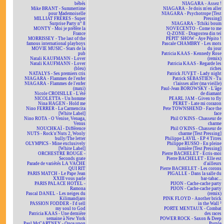
bébés
NIAGARA - Assez !
Mike BRANT - Summertime
NIAGARA - Je dois m'en aller
pour Mademoiselle
NIAGARA - Psychotrope [Test
MILLIAT FRÈRES - Super
Pressing]
Surprise Party n° 8
NIAGARA - Tchiki boum
MONTY - Moi je préfère la
NOVECENTO - Come to me
France
O-ZONE - Dragostea din teï
MORRISSEY - The last of the
PÉPIT' SHOW - Aye Pépito !
famous international playboys
Pascale CHAMBRY - Les mots
MOVIE MUSIC - Stars de la
du jour
pub
Patricia KAAS - Kennedy Rose
Natali KAUFMANN - Lover
(remix)
Natali KAUFMANN - Lover
Patricia KAAS - Regarde les
(bleu)
riches
NATALYS - Ses premiers cris
Patrick JUVET - Lady night
NIAGARA - Flammes de l'enfer
Patrick SÉBASTIEN - Tu
NIAGARA - Flammes de l'enfer
t'laisses aller (ma vieille)
(maxi)
Paul-Jean BOROWSKY - L'âge
Nicole CROISILLE - L'été
de diamant
NICOLETTA - Un homme
PEARL JAM - Given to fly
Nina HAGEN - Hold me
PERET - Late mi corazon
Nino FERRER - La Carmencita
Pete TOWNSHEND - Face the
[White Label]
face
Nino ROTA - O Venise, Venaga,
Phil O'KINS - Chasseur de
Venus
charme
NOUCHKAÏ - Différence
Phil O'KINS - Chasseur de
NUTS - Rock'n'Nuts 2, Wooly
charme [Test Pressing]
bully/The letter
Philippe LAVIL - EP 4 Titres
OLYMPICS - Mine exclusively
Philippe RUSSO - En pleine
[White Label]
lumière [Test Pressing]
ORCHESTRE ROUGE -
Pierre BACHELET - Écris-moi
Seconds grate
Pierre BACHELET - Elle est
Parade de variétés LA VACHE
d'ailleurs
QUI RIT
Pierre BACHELET - Les corons
PARIS MATCH - Le Pape Jean
PIGALLE - Dans la salle du
XXIII vous parle
bar-tabac...
PARIS PALACE HOTEL -
PIJON - Cache-cache party
Ramona
PIJON - Cache-cache party
Pascal DANEL - Les neiges du
(remix)
Kilimandjaro
PINK FLOYD - Another brick
PASSION FODDER - I'd sell
in the Wall ²
my soul to God
PORTE MENTAUX - Combat
Patricia KAAS - Une dernière
des races
semaine à New York
POWER ROCK - Saxon & Deep
Paul McCARTNEY - Once upon
Purple