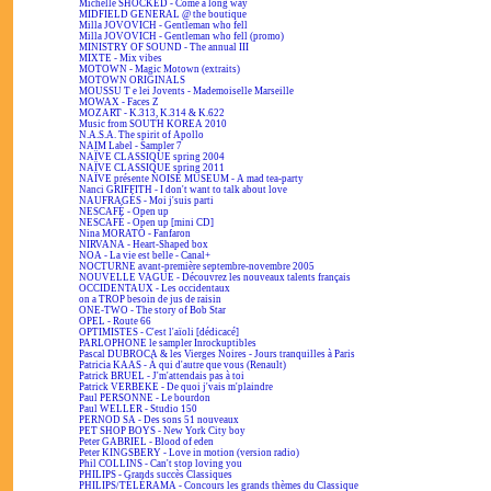
Michelle SHOCKED - Come a long way
MIDFIELD GENERAL @ the boutique
Milla JOVOVICH - Gentleman who fell
Milla JOVOVICH - Gentleman who fell (promo)
MINISTRY OF SOUND - The annual III
MIXTE - Mix vibes
MOTOWN - Magic Motown (extraits)
MOTOWN ORIGINALS
MOUSSU T e lei Jovents - Mademoiselle Marseille
MOWAX - Faces Z
MOZART - K.313, K.314 & K.622
Music from SOUTH KOREA 2010
N.A.S.A. The spirit of Apollo
NAIM Label - Sampler 7
NAÏVE CLASSIQUE spring 2004
NAÏVE CLASSIQUE spring 2011
NAÏVE présente NOISE MUSEUM - A mad tea-party
Nanci GRIFFITH - I don't want to talk about love
NAUFRAGÉS - Moi j'suis parti
NESCAFÉ - Open up
NESCAFÉ - Open up [mini CD]
Nina MORATO - Fanfaron
NIRVANA - Heart-Shaped box
NOA - La vie est belle - Canal+
NOCTURNE avant-première septembre-novembre 2005
NOUVELLE VAGUE - Découvrez les nouveaux talents français
OCCIDENTAUX - Les occidentaux
on a TROP besoin de jus de raisin
ONE-TWO - The story of Bob Star
OPEL - Route 66
OPTIMISTES - C'est l'aïoli [dédicacé]
PARLOPHONE le sampler Inrockuptibles
Pascal DUBROCA & les Vierges Noires - Jours tranquilles à Paris
Patricia KAAS - À qui d'autre que vous (Renault)
Patrick BRUEL - J'm'attendais pas à toi
Patrick VERBEKE - De quoi j'vais m'plaindre
Paul PERSONNE - Le bourdon
Paul WELLER - Studio 150
PERNOD SA - Des sons 51 nouveaux
PET SHOP BOYS - New York City boy
Peter GABRIEL - Blood of eden
Peter KINGSBERY - Love in motion (version radio)
Phil COLLINS - Can't stop loving you
PHILIPS - Grands succès Classiques
PHILIPS/TÉLÉRAMA - Concours les grands thèmes du Classique