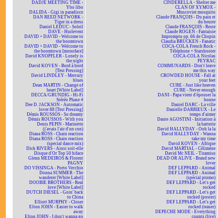
DADJE MEETING TIME -
CINDERELLA - Shelter me
Ybo libo
CLAN OF XYMOX -
DALIDA - Gigi in paradisco
Muscoviet mosquito
DAN REED NETWORK -
Claude FRANÇOIS - Du pain et
Tiger in a dress
du beurre
Daniel LEDUC - Soleil
Claude FRANÇOIS - Reste
DAVE - Hurlevent
Claude ROGEN - Fantaisie
DAVID + DAVID - Welcome to
Impromptu op. 66 de Chopin
the boomtown
Claudia BRÜCKEN - Fanatic
DAVID + DAVID - Welcome to
COCA-COLA French Rock -
the boomtown [monoface]
Téléphone + Starshooter
David KNOPFLER - Lonely is
COCA-COLA Nicolas
the night
PEYRAC
David KOVEN - Bord à bord
COMMUNARDS - Don't leave
[Test Pressing]
me this way
David LINDLEY - Mercury
CROWDED HOUSE - Fall at
blues
your feet
Dean MARTIN - Change of
CURE - Just like heaven
heart [White Label]
CURE - Never enough
DECCA/GRUNDIG - Hi-Fi
DANI - Papa vient d'épouser la
Stéréo Phase 4
bonne
Dee D. JACKSON - Automatic
Daniel DARC - La ville
lover 88 [Test Pressing]
Danielle DARRIEUX - Le
Démis ROUSSOS - So dreamy
temps d'aimer
Démis ROUSSOS - With you
Dante AGOSTINI - Initiation à
Denis PEPIN - Marinette
la batterie
(j'avais l'air d'un con)
David HALLYDAY - Ooh la la
Diana ROSS - Chain reaction
David HALLYDAY - Wanna
Diana ROSS - Chain reaction
take my time
(special dance mix)
David KOVEN - Afrique
Dick RIVERS - Ainsi soit-elle
David MARTIAL - Célimène
Disque d'Or Top 50 biface
David Mc NEIL - Tiramisu
Glenn MEDEIROS & Florent
DEAD OR ALIVE - Brand new
PAGNY
lover
DO VISSINGA - Porto Vecchio
DEF LEPPARD - Animal
Donna SUMMER - The
DEF LEPPARD - Animal
wanderer [White Label]
(spécial promo)
DOOBIE BROTHERS - Real
DEF LEPPARD - Let's get
love [White Label]
rocked
DUTCH DIESEL - Goin' back
DEF LEPPARD - Let's get
to China
rocked (poster)
Elliott MURPHY - Closer
DEF LEPPARD - Let's get
Elton JOHN - Easier to walk
rocked (teaser)
away
DEPECHE MODE - Everything
Elton JOHN - I don't wanna go
counts (live)