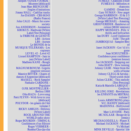
Jacques VANDEVOORDE -
FUMÉES - Chansons d'hier
Miserere [dédicacé]
FUMÉES II - Mélodies et
Jean-Marc BIENCOURT -
chansons
Jingles d'imitations
GAMINE - Dream boy
Jimmy HALL - Cadillac tracks
Gary NUMAN - New anger
Joe DASSIN - CBS 66343
George HARRISON - 33 & 1/3
(Radio France)
[White Label/Test Pressing]
John CALE - Music for a new
George MICHAEL - Amazing
society
GROOVERIDER - Rainbows of
Jon ANDERSON - Animation
colour (MAW remixes)
KROKUS - Hardware [White
HAPPY MONDAYS - Pills 'n'
Label/Test Pressing]
thrills and bellyaches
la TRIBUNE de GENÈVE
Ian DURY - Lord Upminster
LBS - Action
JAM - The gift
LBS - Aurum
JAMIROQUAI - Sampler Best
Le MONDE de la
of
MUSIQUE/TÉLÉRAMA - Les
Janet JACKSON - Got 'til it's
copieurs
gone
LEVEL 42 - Level 42
Jean SCHULTHEIS -
Lionel HAMPTON - Jazz in
Confidence pour confidence
jazz [White Label]
(remixes house)
Madleen KANE - Rough
Joe JACKSON - Stepping out
diamond
John HIATT - Slow turning
MAGNUM BONUM - Gigolo
Johnny CASH - Water from the
(english version)
wells of home
Maurice BITTER - Chants et
Johnny CLEGG & Savuka -
danses d'Argentine [dédicacé]
Third world child
MAXELL - Rock Sampler
Julien CLERC - This melody
Nathalie CARDONE -
[Test Pressing]
Populaire
Katia & Marielle LABEQUE -
O.P.R. MONTPELLIER -
Gershwin
Berlioz 1988
KILLING JOKE - Revelations
Ofra HAZA - Love song
les ENFANTS du MISTRAL
Patti FLYNN - With love to you
volume 2
[dédicacé]
Louis ARMSTRONG plays
POLYDOR - les géants de l'été
W.C. HANDY [dédicacé]
volume 2
MADONNA - Hollywood
RICKY AMIGOS - Delirios
(remixes)
[White Label]
Marc LAVOINE - Paris
ROCK AROUND THE
MC SOLAAR - Bouge de là
WORLD radio show
(remix)
Roger BOURDIN - TIMING 8,
MECHAGODZILLA - Planet X
Confidences d'un flûtiste
Michael JACKSON - Michael
Roger VERMEER -
Vs Michael
Rumba/Cha-cha-cha
MINK DEVILLE - Sportin' life