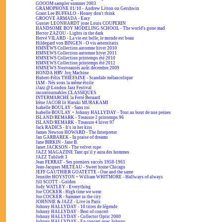
GOOOM sampler summer 2003
GRAMOPHONE 01/10 - Andrew Litton on Gershwin
Grant Lee BUFFALO - Honey don't think
GROOVE ARMADA - Easy
Gustav LEONHARDT joue Louis COUPERIN
HANDSOME BOY MODELING SCHOOL - The world's gone mad
Hector ZAZOU - Lights in the dark
Hervé VILARD - La vie est belle, le monde est beau
Hildegard von BINGEN - O vis aeternitatis
HMNEWS Collection automne hiver 2010
HMNEWS Collection automne hiver 2011
HMNEWS Collection printemps été 2010
HMNEWS Collection printemps été 2012
HMNEWS Nouveautés août décembre 2009
HONDA HRV Joy Machine
Hubert-Félix THIÉFAINE - Scandale mélancolique
IAM - Nés sous la même étoile
iJazz @ London Jazz Festival
incontournables CLASSIQUES
INTERMARCHÉ la Ferté Bernard
Irène JACOB lit Haruki MURAKAMI
Isabelle BOULAY - Sans toi
Isabelle BOULAY + Johnny HALLYDAY - Tout au bout de nos peines
ISLAND/REMARK - Treasure 2 printemps 96
ISLAND/REMARK - Treasure 4 hiver 97
Jack RADICS - It's in her kiss
James Newton HOWARD - The Interpreter
Jan GARBAREK - In praise of dreams
Jane BIRKIN - Jane B.
Janet JACKSON - The velvet rope
JAZZ MAGAZINE Tant qu'il y aura des hommes
JAZZ Tublieft 3
Jean FERRAT - Ses premiers succès 1958-1961
Jean-Jacques MILTEAU - Sweet home Chicago
JEFF GAUTHIER GOATETTE - One and the same
Jennifer HOYSTON + William WHITMORE - Hallways of always
Jill SCOTT - Golden
Jody WATLEY - Everything
Joe COCKER - High time we went
Joe COCKER - Summer in the city
JOHNNIE & JAZZ - Live in Paris
Johnny HALLYDAY - 10 titres de légende
Johnny HALLYDAY - Best of concert
Johnny HALLYDAY - Collector Optic 2000
Johnny HALLYDAY - En concert avec Johnny