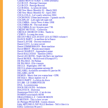
Claudio MONTEVERDI - L'Orfeo (extraits)
CLUB CCF - Prestige Classique
CLUB CCF - Prestige Rossini
CLUB DIAL - Le plein de tubes
CMJ New Music Monthly 91 - March 2001
CMJ New Music Monthly 92 - April 2001
COCA-COLA - Let's party selection 2004
COCHONOU 25ème anniversaire - 3 grands succès
COLDPLAY - Left right left right left
COLUMBIA - Artist News 4 mars 1998
COLUMBIA 96 - The road ahead
COLUMBIA Et toi t'écoutes quoi ? 96
CRÉDIT MUTUEL - Collection
CRÉOLE CHOIR OF CUBA - Tande-la
CYRIUS - Le sang des roses
DÉCOUVREZ-LES AVANT LES AUTRES volume 4
DANCE PARTY - le meilleur de la Dance
Daniel LAVOIE - Docteur tendresse
Daniel LEVI - Le cœur ouvert
Daniel ZIMMERMANN - Bone machine
David BRIOT - Phonik mouvement
David CHARVET - Apprendre à aimer
David HALLYDAY - Satellite (2005)
David LEE ROTH - Night life/She's my machine
David McNEIL - Hollywood (Olympia 97)
DE PALMAS - De Palmas
DE PALMAS - Elle s'ennuie
DECCA - Highlights 1997-98
DECCA release programme autumn 89
DELABEL Actualités novembre 95 janvier 96
DELABEL été 99
DEMON - Music that you wanna hear + EPK
DETAILS - Music matters vol. 8
DISCO PARTY - La fièvre du disco
DJ LBR - LE CORRUPTEUR
DNA - La serenissima
DOCK DES SUDS - Solidaires
DOLIVEUX - Doliveux
Dominique DALCAN - L'air de rien
DOMINO nouveautés 98/99
DRAGONBALL Z + SAILOR MOON
E-MOTION - This is how we are
éd. Philippe PICQUIER - Contes chinois
Eddy MITCHELL/NEVILLE Brothers - Tell it like it is
EDEL Collection 96 acte 1