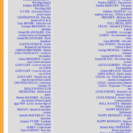
Privilège [maxi]
Frankie SMITH - The auction
Frédéric BERTHELOT -
Freddie MERCURY - The great
Privilège [SP]
pretender
G-I JOE - (I'm sorry) Don't
Frédéric CHATEAU - Le
worry tonite
malheur des uns... [White Label]
GÉNÉRATION 60 - Hits des
FREEMEN - Military beat
années 60 (1 & 2)
(strumentale)
Gary MOORE - After the war
FULL METAL HITS
Georges BRASSENS - Le
GÉLOU - Salomé E.P. [White
fantôme
Label]
Gérard BLANCHARD - Elle
GAMINE - Le voyage
voulait revoir sa Normandie
GAROU - Je n'attendais que
Gérard BLANCHARD - Rock
vous
Amadour
Gary MOORE - One day
GIANTS OF ROCK - Little
Gary NUMAN - We are glass
Richard & Carl Perkins
[White Label]
GIBSON BROTHERS - Sheela
George MICHAEL - Careless
Gilles VIGNEAULT - I went to
whisper
the market
George MICHAEL - Older
Glenn MEDEIROS - Lonely
Gérard BLANC - Du soleil dans
won't leave me alone
la nuit
GOD'S GIFT - Love to see you
GETZ/GILBERTO - The girl
cry (1304)
from Ipanema
GOD'S GIFT - Love to see you
Gilbert BÉCAUD - Désirée
cry (1314)
GIPSY KINGS - Djobi, djoba
GOD'S GIFT - Would you do
GOGOL 1er - Voilà des paroles
that for me [White Label]
faciles à comprendre
GRUNDIG/DECCA - Concours
GOLD - Laissez-nous chanter
Cosmos 70
GOLD - Tropicana / T'es pas
HOLLYWOOD CLUB
fou
ORCHESTRA - Hollywood
GUNS N'ROSES - Knockin' on
party
heaven's door
Hubert MANDRIN - Si j'avais
GUNS N'ROSES - Sweet child
des dollars [White Label]
o'mine (remix)
Iggy POP - Livin' on the edge of
HALL & OATES - Maneater
the night
[White Label]
IMAGES - Quand la musique
HAPPY MONDAYS -
tourne
Hallelujah
Isabelle MAYEREAU - Les
HAPPY MONDAYS - Kinky
mouches
afro
Jacques YVART - Le phare
HAPPY MONDAYS - Step on
[White Label]
(US Mix)
JAMES - Come home
Hubert-Félix THIÉFAINE -
Jean GUIDONI - Tous des
Precox ejaculator