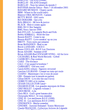
BARCLAY - ISLAND [crème]
BARCLAY - ISLAND [orange]
BARCLAY - Tous les talents du monde 2
BATOFAR cherche Tokyo - Paris 7-16 décembre 2001
BAYARD MUSIQUE - Chants sacrés
BBM - Where in the world (edit)
Béatrice URIA-MONZON - Carmen
BETTY BOOP - 1001 nuits
Bill DERAIME - Qui a bu
Billy BRAGG - Mr love & justice
BLACK - Here it comes again
BMG 99/11 Hot Sampler
BMG News Janvier 1999
Bob DYLAN - Le sampler Rock and Folk
Bobby KIMBALL - Hold the line
Bonnie RAITT - Come to me
Bonnie RAITT - Love sneakin' up on you
BRETT - Trois nuits par semaine
Brian McFADDEN - Real to me
Brock LANDARS - S.M.D.U.
Bruno COULAIS - B.O.F. Les Choristes
Bryan ADAMS - Summer of 69
Bryan ADAMS/Rod STEWART/STING - All for love
CACHAREL & Real World Records - Gifted
CADBURY's Top cookies
CAKE - The distance
CALI - C'est quand le bonheur ?
CARHARTT - Old new soul
Carole KING tribute - Tapestry revisited
Caroline LEGRAND - Comme un train qui roule
CASINO - Maintenant c'est à vous de jouer
CBS - Demain tout le monde en parlera
Céline DION - Live (for the one I love)
CERRUTI 1881 et le cinéma
CESAR COLLECTOR Canal+
CHAMOIS D'OR - Les grandes musiques de films
CHEVROLET - Legends volume 2
CHOUBENE - Lila
Chris REA - God's great banana skin
Christophe MALI - Je vous emmène
CINÉ 16 - Les meilleures B.O.F. (1998)
CINÉ 16 - Les meilleures B.O.F. (1999)
CINEMATICS - Maybe someday
CINEMIX - Antoine Duhamel / Ennio Morricone
Claude FRANÇOIS - Collection Artistes de Légende