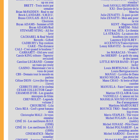
up on you
viendra ²
BRETT - Trois nuits par
Jordi SAVALL/HESPERION
semaine
XXI - Don Quijote de la
Brian McFADDEN - Real to me
Mancha
Brock LANDARS - S.M.D.U.
Julie ZENATTI - À quoi ça sert
Bruno COULAIS - B.O.F. Les
Julie ZENATTI - Mon ami pour
Choristes
la vie
Bryan ADAMS - Summer of 69
KENT - Hagnesta Hill
Bryan ADAMS/Rod
KMFDM - Nihil
STEWART/STING - All for
KYO feat. SITA - Le chemin
love
LA STRADA - La saison des
CACHAREL & Real World
bouffons (en concert)
Records - Gifted
Laurence EQUILBEY -
CADBURY's Top cookies
ACCENTUS/Transcriptions
CAKE - The distance
Lenny KRAVITZ - In-store play
CALI - C'est quand le bonheur ?
sampler
CARHARTT - Old new soul
les MARACAS - Vivants !
Carole KING tribute - Tapestry
les SHERIFF - Le goût du sang
revisited
et des larmes
Caroline LEGRAND - Comme
LITTLE RIVER BAND - If I get
un train qui roule
lucky
CASINO - Maintenant c'est à
Louis BERTIGNAC - Elle &
vous de jouer
Louis/Bertignacoustic
CBS - Demain tout le monde en
MANAU - La tribu de Dana
parlera
MANO NEGRA - Casa Babylon
Céline DION - Live (for the one
Manu CHAO - Si berie m'était
I love)
contéee
CERRUTI 1881 et le cinéma
MANUELA - Faire l'amour une
CESAR COLLECTOR Canal+
dernière fois
CHAMOIS D'OR - Les grandes
Martine ST-CLAIR & Gino
musiques de films
VANNELLI - L'amour est loi
CHEVROLET - Legends
MASSILIA SOUND SYSTEM -
volume 2
Pas d'arrangement
CHOUBENE - Lila
Matthieu MARTOURET
Chris REA - God's great banana
BOUNCE TRIO - Small streams
skin
big rivers
Christophe MALI - Je vous
Mavis STAPLES - The voice
emmène
Michel FUGAIN - Les lilas
CINÉ 16 - Les meilleures B.O.F.
(inédit)
(1998)
Michel JONASZ - Pôle Ouest
CINÉ 16 - Les meilleures B.O.F.
Michel POLNAREFF - Les
(1999)
premières années
CINEMATICS - Maybe
Michel SARDOU - Être et ne
someday
pas avoir été