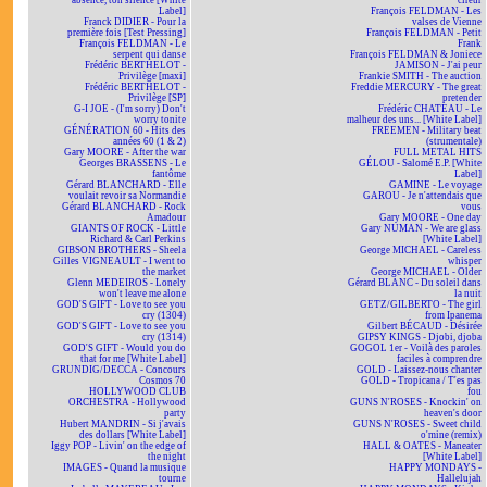
absence, ton silence [White
cireur
Label]
François FELDMAN - Les
Franck DIDIER - Pour la
valses de Vienne
première fois [Test Pressing]
François FELDMAN - Petit
François FELDMAN - Le
Frank
serpent qui danse
François FELDMAN & Joniece
Frédéric BERTHELOT -
JAMISON - J'ai peur
Privilège [maxi]
Frankie SMITH - The auction
Frédéric BERTHELOT -
Freddie MERCURY - The great
Privilège [SP]
pretender
G-I JOE - (I'm sorry) Don't
Frédéric CHATEAU - Le
worry tonite
malheur des uns... [White Label]
GÉNÉRATION 60 - Hits des
FREEMEN - Military beat
années 60 (1 & 2)
(strumentale)
Gary MOORE - After the war
FULL METAL HITS
Georges BRASSENS - Le
GÉLOU - Salomé E.P. [White
fantôme
Label]
Gérard BLANCHARD - Elle
GAMINE - Le voyage
voulait revoir sa Normandie
GAROU - Je n'attendais que
Gérard BLANCHARD - Rock
vous
Amadour
Gary MOORE - One day
GIANTS OF ROCK - Little
Gary NUMAN - We are glass
Richard & Carl Perkins
[White Label]
GIBSON BROTHERS - Sheela
George MICHAEL - Careless
Gilles VIGNEAULT - I went to
whisper
the market
George MICHAEL - Older
Glenn MEDEIROS - Lonely
Gérard BLANC - Du soleil dans
won't leave me alone
la nuit
GOD'S GIFT - Love to see you
GETZ/GILBERTO - The girl
cry (1304)
from Ipanema
GOD'S GIFT - Love to see you
Gilbert BÉCAUD - Désirée
cry (1314)
GIPSY KINGS - Djobi, djoba
GOD'S GIFT - Would you do
GOGOL 1er - Voilà des paroles
that for me [White Label]
faciles à comprendre
GRUNDIG/DECCA - Concours
GOLD - Laissez-nous chanter
Cosmos 70
GOLD - Tropicana / T'es pas
HOLLYWOOD CLUB
fou
ORCHESTRA - Hollywood
GUNS N'ROSES - Knockin' on
party
heaven's door
Hubert MANDRIN - Si j'avais
GUNS N'ROSES - Sweet child
des dollars [White Label]
o'mine (remix)
Iggy POP - Livin' on the edge of
HALL & OATES - Maneater
the night
[White Label]
IMAGES - Quand la musique
HAPPY MONDAYS -
tourne
Hallelujah