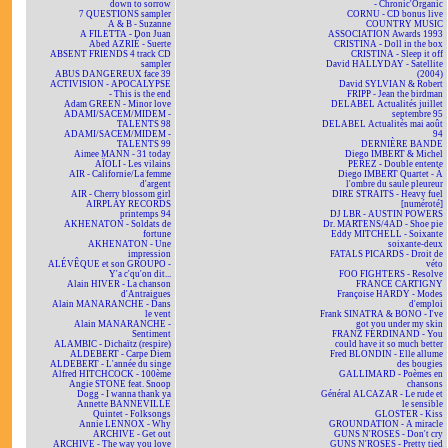
down to sorrow
- Chronic'Organic
7 QUESTIONS sampler
CORNU - CD bonus live
A & B - Suzanne
COUNTRY MUSIC
A FILETTA - Don Juan
ASSOCIATION Awards 1993
Abed AZRIÉ - Suerte
CRISTINA - Doll in the box
ABSENT FRIENDS 4 track CD
CRISTINA - Sleep it off
sampler
David HALLYDAY - Satellite
ABUS DANGEREUX face 39
(2004)
ACTIVISION - APOCALYPSE
David SYLVIAN & Robert
- This is the end
FRIPP - Jean the birdman
Adam GREEN - Minor love
DELABEL Actualités juillet
ADAMI/SACEM/MIDEM -
septembre 95
TALENTS 98
DELABEL Actualités mai août
ADAMI/SACEM/MIDEM -
94
TALENTS 99
DERNIÈRE BANDE
Aimee MANN - 31 today
Diego IMBERT & Michel
AÏOLI - Les vilains
PEREZ - Double entente
AIR - Californie/La femme
Diego IMBERT Quartet - À
d'argent
l'ombre du saule pleureur
AIR - Cherry blossom girl
DIRE STRAITS - Heavy fuel
AIRPLAY RECORDS
[numéroté]
printemps 94
DJ LBR - AUSTIN POWERS
AKHENATON - Soldats de
Dr. MARTENS/4AD - Shoe pie
fortune
Eddy MITCHELL - Soixante
AKHENATON - Une
soixante-deux
impression
FATALS PICARDS - Droit de
ALÉVÊQUE et son GROUPO -
véto
Y'a c'qu'on dit...
FOO FIGHTERS - Resolve
Alain HIVER - La chanson
FRANCE CARTIGNY
d'Antraigues
Françoise HARDY - Modes
Alain MANARANCHE - Dans
d'emploi
le vent
Frank SINATRA & BONO - I've
Alain MANARANCHE -
got you under my skin
Sentiment
FRANZ FERDINAND - You
ALAMBIC - Dichaïtz (respire)
could have it so much better
ALDEBERT - Carpe Diem
Fred BLONDIN - Elle allume
ALDEBERT - L'année du singe
des bougies
Alfred HITCHCOCK - 100ème
GALLIMARD - Poèmes en
Angie STONE feat. Snoop
chansons
Dogg - I wanna thank ya
Général ALCAZAR - Le rude et
Annette BANNEVILLE
le sensible
Quintet - Folksongs
GLOSTER - Kiss
Annie LENNOX - Why
GROUNDATION - A miracle
ARCHIVE - Get out
GUNS N'ROSES - Don't cry
ARCHIVE - The way you love
GUNS N'ROSES - Pretty tied