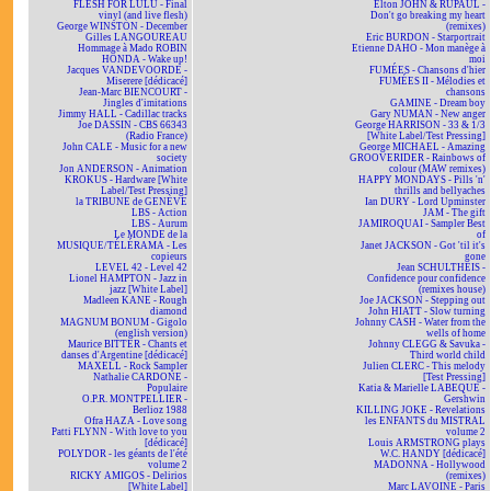
FLESH FOR LULU - Final
Elton JOHN & RUPAUL -
vinyl (and live flesh)
Don't go breaking my heart
George WINSTON - December
(remixes)
Gilles LANGOUREAU
Eric BURDON - Starportrait
Hommage à Mado ROBIN
Etienne DAHO - Mon manège à
HONDA - Wake up!
moi
Jacques VANDEVOORDE -
FUMÉES - Chansons d'hier
Miserere [dédicacé]
FUMÉES II - Mélodies et
Jean-Marc BIENCOURT -
chansons
Jingles d'imitations
GAMINE - Dream boy
Jimmy HALL - Cadillac tracks
Gary NUMAN - New anger
Joe DASSIN - CBS 66343
George HARRISON - 33 & 1/3
(Radio France)
[White Label/Test Pressing]
John CALE - Music for a new
George MICHAEL - Amazing
society
GROOVERIDER - Rainbows of
Jon ANDERSON - Animation
colour (MAW remixes)
KROKUS - Hardware [White
HAPPY MONDAYS - Pills 'n'
Label/Test Pressing]
thrills and bellyaches
la TRIBUNE de GENÈVE
Ian DURY - Lord Upminster
LBS - Action
JAM - The gift
LBS - Aurum
JAMIROQUAI - Sampler Best
Le MONDE de la
of
MUSIQUE/TÉLÉRAMA - Les
Janet JACKSON - Got 'til it's
copieurs
gone
LEVEL 42 - Level 42
Jean SCHULTHEIS -
Lionel HAMPTON - Jazz in
Confidence pour confidence
jazz [White Label]
(remixes house)
Madleen KANE - Rough
Joe JACKSON - Stepping out
diamond
John HIATT - Slow turning
MAGNUM BONUM - Gigolo
Johnny CASH - Water from the
(english version)
wells of home
Maurice BITTER - Chants et
Johnny CLEGG & Savuka -
danses d'Argentine [dédicacé]
Third world child
MAXELL - Rock Sampler
Julien CLERC - This melody
Nathalie CARDONE -
[Test Pressing]
Populaire
Katia & Marielle LABEQUE -
O.P.R. MONTPELLIER -
Gershwin
Berlioz 1988
KILLING JOKE - Revelations
Ofra HAZA - Love song
les ENFANTS du MISTRAL
Patti FLYNN - With love to you
volume 2
[dédicacé]
Louis ARMSTRONG plays
POLYDOR - les géants de l'été
W.C. HANDY [dédicacé]
volume 2
MADONNA - Hollywood
RICKY AMIGOS - Delirios
(remixes)
[White Label]
Marc LAVOINE - Paris