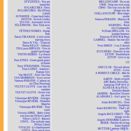
STYLISTICS - You are
MELLENCAMP - Do re mi
beautiful
UB40 - Sing our own song
SUGARCUBES - Deus
UB40 - The way you do the
SUGARCUBES - Hit [White
things you do
Label]
VAILLANCOURT - Bon temps
SUNSHINE - Come back baby
rouler
SWITCH - Switch it baby
Vanessa PARADIS - Marilyn &
SYLVIA - Automatic lover
John
TÉLÉPHONE - New York avec
WARNING - Rock
toi
city/Commando
TÉTINES NOIRES - Streap
William SHELLER - Un
Teac
homme heureux
Tanita TIKARAM - Little sister
Youssou N'DOUR & Peter
leaving town
GABRIEL - Shakin' the tree (DJ
Tanya St VAL - Tropical
edit)
Teresa KELLY - Johnnie
Yves SIMON - 2 ou 3 choses
TINA pour RIPOLIN - Vive le
pour elle
grand ripolinage
ZUCCHERO - Diavolo in me
TINTIN HEBDO - La chasse
ZZTOP - Doubleback
aux bruits
ZZTOP - Give it up
Tom JONES - Green green grass
CD
of home
Tony STEFANIDIS - Visions
1969 CLUB - The red album
Trini LOPEZ - America /
4YOU - 4 you
Kansas City
A PERFECT CIRCLE - Mer de
Van McCOY - Soul Cha Cha
noms
VAN MORRISON - Ivory tower
AaRON - Seeds of gold
Vanessa PARADIS - L'amour en
ABC Radio Networks -
soi [Test Pressing]
American TOP 40 # 51
VELVET GLOVE - Last day of
AGNÈS B. & la FNAC -
summer
Dernière Bande
VELVET GLOVE - Sweet was
AKIRISE - Brouiller l'écoute
my rose
ALABAMA 3 - Ain't goin' to
Véronique RIVIÈRE - Georges
Goa
Véronique RIVIÈRE - Première
Alain BASHUNG - Osez
Manche
Joséphine
Véronique RIVIÈRE - Tout
Alain BASHUNG - That's all
court
right
Victoria ABRIL - Baby when
Angela McCLUSKEY - The
you kiss me [White Label]
things we do
Viktor LAZLO - Baisers
Angelo DEBARRE/Ludovic
VINYL - The nobody men
BEIER - Paroles de swing
[White Label]
Anne-Sophie
VIVALDI - Le chardonneret
MUTTER/Lambert ORKIS -
VIXEN - How much love