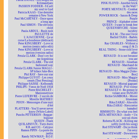
Pascal DANEL - Les neiges du
(remix)
Kilimandjaro
PINK FLOYD - Another brick
PASSION FODDER - I'd sell
in the Wall ²
my soul to God
PORTE MENTAUX - Combat
Patricia KAAS - Une dernière
des races
semaine à New York
POWER ROCK - Saxon & Deep
Paul McCARTNEY - Once upon
Purple
a long ago
PRINCE - Alphabet street
Paul SIMON - The obvious
QUEEN - I want to break free
child
QUEENSRYCHE - Silent
Paula ABDUL - Rush rush
lucidity
PAULETTE de
R.E.M. - The one I love
L'AJACCIENNE - Ça se
Rachid TAHA - Barbès
corse/La boudeuse (dédicacé)
[remixes]
Peter KINGSBERY - Love in
Ray CHARLES - Without a
motion (remix radio edit)
song (1 & 2)
Peter KINGSBERY - Love in
REAL THING - Stone cold love
motion (version radio)
affair
Petula CLARK - Don't cry for
RENAUD - It is not because
me Argentina
you are
Petula CLARK - The old
RENAUD - Jonathan
fashioned way
RENAUD - Marchand de
Petula CLARK/Junior MAGLI -
cailloux
SP biface Juke-Box
RENAUD - Miss Maggie [Juke-
Phil RAY - Save our star
Box]
Philippe GUYOT - Les yeux
RENAUD - Miss Maggie
cernés [Test Pressing]
[Promo]
Philippe SAISSE - Kelbomek
RENAUD - Mistral gagnant
PHILIPS - Vœux de Noël 1958
RENAUD - P'tit voleur
Pierre BACHELET -
RENAULT 4 - Re-prenez le
Marionnettiste
volant avec FANGIO
Pierre LEFEBVRE - 2 succès de
Richie SAMBORA - Mister
Mireille MATHIEU
bluesman
PIJON - Mensonges d'une nuit
Rika ZARAÏ - Aba-nibi
d'été
Rika ZARAÏ - Hava netse
PLATTERS - You'll never never
bamahol
know [White Label]
RIMSHOTS - Do what you feel
Punchs PITTERSON - Reggae-
RITA MITSOUKO - Andy + Un
biguine
soir un chien
QUEEN - Flash
Roberta FLACK - Killing me
QUILAPAYUN - Tutti-frutti
softly (with his song)
R.B. and CO. - Calypso
Rod STEWART - Da ya think
Ramon PIPIN - La porte du
I'm sexy
jardin
Rod STEWART - Downtown
Randy NEWMAN - B.O.F.
train