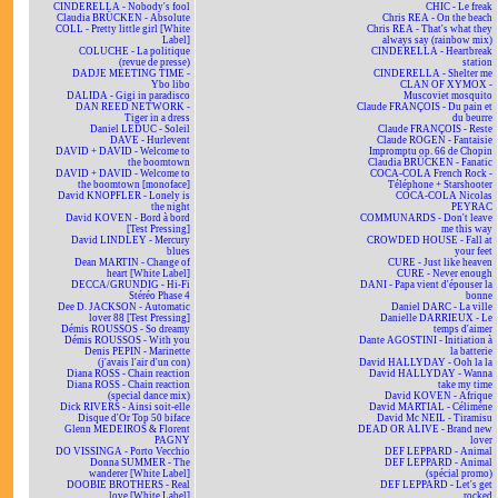
CINDERELLA - Nobody's fool
CHIC - Le freak
Claudia BRÜCKEN - Absolute
Chris REA - On the beach
COLL - Pretty little girl [White
Chris REA - That's what they
Label]
always say (rainbow mix)
COLUCHE - La politique
CINDERELLA - Heartbreak
(revue de presse)
station
DADJE MEETING TIME -
CINDERELLA - Shelter me
Ybo libo
CLAN OF XYMOX -
DALIDA - Gigi in paradisco
Muscoviet mosquito
DAN REED NETWORK -
Claude FRANÇOIS - Du pain et
Tiger in a dress
du beurre
Daniel LEDUC - Soleil
Claude FRANÇOIS - Reste
DAVE - Hurlevent
Claude ROGEN - Fantaisie
DAVID + DAVID - Welcome to
Impromptu op. 66 de Chopin
the boomtown
Claudia BRÜCKEN - Fanatic
DAVID + DAVID - Welcome to
COCA-COLA French Rock -
the boomtown [monoface]
Téléphone + Starshooter
David KNOPFLER - Lonely is
COCA-COLA Nicolas
the night
PEYRAC
David KOVEN - Bord à bord
COMMUNARDS - Don't leave
[Test Pressing]
me this way
David LINDLEY - Mercury
CROWDED HOUSE - Fall at
blues
your feet
Dean MARTIN - Change of
CURE - Just like heaven
heart [White Label]
CURE - Never enough
DECCA/GRUNDIG - Hi-Fi
DANI - Papa vient d'épouser la
Stéréo Phase 4
bonne
Dee D. JACKSON - Automatic
Daniel DARC - La ville
lover 88 [Test Pressing]
Danielle DARRIEUX - Le
Démis ROUSSOS - So dreamy
temps d'aimer
Démis ROUSSOS - With you
Dante AGOSTINI - Initiation à
Denis PEPIN - Marinette
la batterie
(j'avais l'air d'un con)
David HALLYDAY - Ooh la la
Diana ROSS - Chain reaction
David HALLYDAY - Wanna
Diana ROSS - Chain reaction
take my time
(special dance mix)
David KOVEN - Afrique
Dick RIVERS - Ainsi soit-elle
David MARTIAL - Célimène
Disque d'Or Top 50 biface
David Mc NEIL - Tiramisu
Glenn MEDEIROS & Florent
DEAD OR ALIVE - Brand new
PAGNY
lover
DO VISSINGA - Porto Vecchio
DEF LEPPARD - Animal
Donna SUMMER - The
DEF LEPPARD - Animal
wanderer [White Label]
(spécial promo)
DOOBIE BROTHERS - Real
DEF LEPPARD - Let's get
love [White Label]
rocked