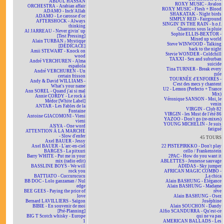
ABDUL HASSAN
ROXY MUSIC - Avalon
ORCHESTRA - Arabian affair
ROXY MUSIC - Flesh + Blood
ADAMO - Inch'Allah
SHAKATAK - Night birds
ADAMO - Le carosse d'or
SIMPLY RED - Fairground
AFTERSHOCK - Always
SINGIN' IN THE RAIN - b.o.f.
thinking
Chantons sous la pluie
Al JARREAU - Never givin' up
Sophie ELLIS-BEXTOR -
[Test Pressing]
Mixed up world
Alain TURBAN - Mystique
Steve WINWOOD - Talking
[DÉDICACÉ]
back to the night
Amii STEWART - Knock on
Stevie WONDER - Coldchill
wood
TAXXI - Sex and suburban
André VERCHUREN - Alma
suicide
española
Tina TURNER - Break every
André VERCHUREN - Un
rule
certain frisson
TOURNÉE d'ENFOIRÉS -
Andy & David WILLIAMS -
C'est des mecs y chantent
What's your name
U2 - Lemon (Perfecto + Trance
Ann SOREL - Quand j'ai si mal
Mix)
Annie CORDY - Le rock à
Véronique SANSON - Moi, le
Médor [White Label]
venin
ANTAR - Les Fables de la
VIRGIN - Club 82
Fontaine
VIRGIN - les Must de l'été 86
Antoine GIACOMONI - Vieni
YAZOO - Don't go (re-mixes)
vieni
YOUNG MICHELIN - Je suis
ANYA - One word
fatigué
ATTENTION À LA MARCHE
- Slow d'enfer
45 TOURS
Axel BAUER - Jessy
Axel BAUER - L'arc-en-ciel
22 PISTEPIRKKO - Don't play
BARGES - La pitxuri
cello / Frankenstein
Barry WHITE - Put me in your
2PAC - How do you want it
mix (radio edit)
ABLETTES - Jeunesse sauvage
BASSLINE BOYS - We will
ADIDAS - Sky jumper
rock you
AFRICAN MAGIC COMBO -
BATTIATO - Cuccurucucu
La chica
BB DOC - Lolo ganzaman / Nul
Alain BASHUNG - Élégance
edge
Alain BASHUNG - Madame
BEE GEES - Paying the price of
rêve
love
Alain BASHUNG - Osez
Bernard LAVILLIERS - Saïgon
Joséphine
BIBIE - En souvenir de moi
Alain SOUCHON - Dandy
[Pré-Planning]
Alfio SCANDURRA - Qu'est-ce
BIG T Scotch whisky - Europe
qui ne va pas
1
AMERICAN BALLADS - Les