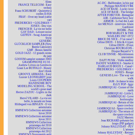
films
AC-DC - Ballbreaker, la bio par
FRANCE TELECOM - Easy
Philippe MANOEUVRE
techno
ACE OF BASE - Lucky love
Franz SCHUBERT - Quintette à
ACE OF BASE - The bridge
cordes D.956
AFTER FOREVER - Remagine
FRAY - Over my head (cable
AIR - Californie/Sexy boy
car)
ARMOR - Le bal des Laze
FREDERICKS + GOLDMAN +
Art MENGO - interview Alain
JONES - Des vies
Gardinier
FRENCH B - La vie est belle
BJÖRK - Post
GAY DAD - Leisure noise
BOB MARLEY & THE
GEFFEN - Swag American
WAILERS 1967-1972
Style
BRICE DE NICE - J't'ai cassé !
GENERIC
Céline DION - 1 fille & 4 types
GLÜCKLICH SAMPLER (New
Céline DION - D'eux
Beetle Cabriolet)
Christian BOURGEOIS -
GMF - Bonus famille
Disque Bayard n°1
GOLD JAZZ - 12 grands noms
CLUB TINNIE - Mystérieuses
du jazz
rencontres
GOOOM sampler summer 2003
DAFT PUNK - Vidéo medley
GRAMOPHONE 01/10 -
DANDY WARHOLS - Smoke it
Andrew Litton on Gershwin
DARGAUD BOOX 1 - Canal+
Grant Lee BUFFALO - Honey
FREDERICKS + GOLDMAN +
don't think
JONES - Rouge
GROOVE ARMADA - Easy
GENESIS Live - The way we
Gustav LEONHARDT joue
walk
Louis COUPERIN
IAM - Je danse le mia
HANDSOME BOY
IGGY POP - Iggy
MODELING SCHOOL - The
JAMIROQUAI - Corner of the
world's gone mad
earth
Hector ZAZOU - Lights in the
JAMIROQUAI - Little L
dark
JAMIROQUAI - Love
Hervé VILARD - La vie est
foolosophy
belle, le monde est beau
JAMIROQUAI - Return of the
Hildegard von BINGEN - O vis
space cowboy
aeternitatis
JAMIROQUAI - Space cowboy
HMNEWS Collection automne
JAMIROQUAI - The return of
hiver 2010
the space cowboy
HMNEWS Collection automne
JAZZ Masters
hiver 2011
Jean RICHARD présente les
HMNEWS Collection
loups (PIF gadget)
printemps été 2010
Johnny HALLYDAY - PLV
HMNEWS Collection
L'attente
printemps été 2012
Johnny HALLYDAY - Retiens
HMNEWS Nouveautés août