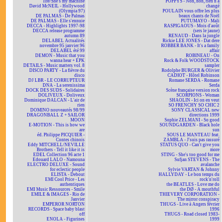
life/She's my machine
POPPYS - Non, non, rien n'a
David McNEIL - Hollywood
changé
(Olympia 97)
POULAIN vous offre les plus
DE PALMAS - De Palmas
beaux chants de Noël
DE PALMAS - Elle s'ennuie
PUTUMAYO - Mali
DECCA - Highlights 1997-98
RASPIGAOUS - Mois d'août
DECCA release programme
(sers le jaune)
autumn 89
RENAUD - Dans la jungle
DELABEL Actualités
Rickie LEE JONES - Dat dere
novembre 95 janvier 96
ROBBER BANK - It's a family
DELABEL été 99
affair
DEMON - Music that you
ROBINEAU - On
wanna hear + EPK
Rock & Folk WOODSTOCK
DETAILS - Music matters vol. 8
sampler
DISCO PARTY - La fièvre du
Rodolphe BURGER & Olivier
disco
CADIOT - Hôtel Robinson
DJ LBR - LE CORRUPTEUR
Romane SERDA - Romane
DNA - La serenissima
Serda
DOCK DES SUDS - Solidaires
Scène française version rock
DOLIVEUX - Doliveux
SCORPIONS - Woman
Dominique DALCAN - L'air de
SHAOLIN - Ici on en veut
rien
SO FRENCHY SO CHIC 2
DOMINO nouveautés 98/99
SONY CLASSICAL new
DRAGONBALL Z + SAILOR
directions 1999
MOON
Sophie ZELMANI - So good
E-MOTION - This is how we
SOUNDGARDEN - Black hole
are
sun
éd. Philippe PICQUIER -
SOUS LE MANTEAU feat.
Contes chinois
ZAMBLA - J'suis pas rassuré
Eddy MITCHELL/NEVILLE
STATUS QUO - Can't give you
Brothers - Tell it like it is
more
EDEL Collection 96 acte 1
STING - She's too good for me
Edouard LALO - Namouna
Sufjan STEVENS - The
ELECTRO DELUXE - Sound
avalanche
for eclectic people
Sylvie VARTAN & Johnny
ELISTA - Debout
HALLYDAY - Le bon temps du
EMI Cool Price - Les
rock'n'roll
authentiques
the BEATLES - Love me do
EMI Music Ressources - Smile
the DØ - A mouthful
EMILE & IMAGES - Rio de
THIEVERY CORPORATION -
Janvier
The mirror conspiracy
EMPEROR NORTON
THUGS - Live à Angers février
RECORDS - Space baby blast
1996
off
THUGS - Road closed 1983-
ENOLA - Figurines
1999