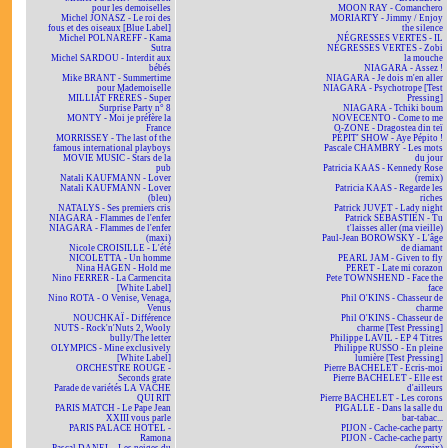
pour les demoiselles
MOON RAY - Comanchero
Michel JONASZ - Le roi des
MORIARTY - Jimmy / Enjoy
fous et des oiseaux [Blue Label]
the silence
Michel POLNAREFF - Kama
NÉGRESSES VERTES - IL
Sutra
NÉGRESSES VERTES - Zobi
Michel SARDOU - Interdit aux
la mouche
bébés
NIAGARA - Assez !
Mike BRANT - Summertime
NIAGARA - Je dois m'en aller
pour Mademoiselle
NIAGARA - Psychotrope [Test
MILLIAT FRÈRES - Super
Pressing]
Surprise Party n° 8
NIAGARA - Tchiki boum
MONTY - Moi je préfère la
NOVECENTO - Come to me
France
O-ZONE - Dragostea din teï
MORRISSEY - The last of the
PÉPIT' SHOW - Aye Pépito !
famous international playboys
Pascale CHAMBRY - Les mots
MOVIE MUSIC - Stars de la
du jour
pub
Patricia KAAS - Kennedy Rose
Natali KAUFMANN - Lover
(remix)
Natali KAUFMANN - Lover
Patricia KAAS - Regarde les
(bleu)
riches
NATALYS - Ses premiers cris
Patrick JUVET - Lady night
NIAGARA - Flammes de l'enfer
Patrick SÉBASTIEN - Tu
NIAGARA - Flammes de l'enfer
t'laisses aller (ma vieille)
(maxi)
Paul-Jean BOROWSKY - L'âge
Nicole CROISILLE - L'été
de diamant
NICOLETTA - Un homme
PEARL JAM - Given to fly
Nina HAGEN - Hold me
PERET - Late mi corazon
Nino FERRER - La Carmencita
Pete TOWNSHEND - Face the
[White Label]
face
Nino ROTA - O Venise, Venaga,
Phil O'KINS - Chasseur de
Venus
charme
NOUCHKAÏ - Différence
Phil O'KINS - Chasseur de
NUTS - Rock'n'Nuts 2, Wooly
charme [Test Pressing]
bully/The letter
Philippe LAVIL - EP 4 Titres
OLYMPICS - Mine exclusively
Philippe RUSSO - En pleine
[White Label]
lumière [Test Pressing]
ORCHESTRE ROUGE -
Pierre BACHELET - Écris-moi
Seconds grate
Pierre BACHELET - Elle est
Parade de variétés LA VACHE
d'ailleurs
QUI RIT
Pierre BACHELET - Les corons
PARIS MATCH - Le Pape Jean
PIGALLE - Dans la salle du
XXIII vous parle
bar-tabac...
PARIS PALACE HOTEL -
PIJON - Cache-cache party
Ramona
PIJON - Cache-cache party