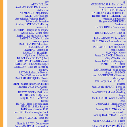
me
up
ARCHIVE:disc
GUNS N'ROSES - Since I don't
Aretha FRANKLIN - A rose is
have you (radio version)
still a rose
HADOUK TRIO - Now
Art MENGO - Magdeleine
HARIBO Pik Mix by Radio FG
ARTE - Les 4 saisons
Hubert-Félix THIÉFAINE - La
Association Valentin HAÜY -
tentation du bonheur
Fables de la Fontaine
Hugues de COURSON -
Audrey LAVERGNE - Facing
Sankanda
mirrors 2.0
INDOCHINE - Punishment
AUVIDIS - Religions du monde
park
Axelle RED - Je me fâche
Isabelle BOULAY - Tout un
BABEL - La vie est un cirque
jour
BABYLON ZOO - All the
Isabelle BOULAY & Johnny
money's gone
HALLYDAY - Tout au bout de
BALLANTINE'S Le rituel
nos peines
BANGER SISTERS
ISULATINE - Les plus beaux
BAOBAB - 3 mix dub
chants Corses
BARCLAY - ISLAND -
JAD WIO - Victor
Opération Libération
James CHANCE & Terminal
BARCLAY - ISLAND [bleu]
City - The fix is in
BARCLAY - ISLAND [crème]
James TAYLOR - Hourglass
BARCLAY - ISLAND [orange]
JAMIROQUAI - Black
BARCLAY - Tous les talents du
capricorn day
monde 2
JAMIROQUAI - High times,
BATOFAR cherche Tokyo -
singles 1992-2006
Paris 7-16 décembre 2001
Jean ROCHEFORT - Histoires
BAYARD MUSIQUE - Chants
de voyages
sacrés
Jean-Jacques MILTEAU - JJ
BBM - Where in the world (edit)
Milteau
Béatrice URIA-MONZON -
Jean-Louis MURAT - Le cri du
Carmen
papillon
BETTY BOOP - 1001 nuits
Joe COCKER - Let the healing
Bill DERAIME - Qui a bu
begin
Billy BRAGG - Mr love &
Joe COCKER - When a woman
justice
cries
BLACK - Here it comes again
John CALE - Black acetate
BMG 99/11 Hot Sampler
PROMO
BMG News Janvier 1999
Johnny HALLYDAY - Les
Bob DYLAN - Le sampler Rock
duos inédits
and Folk
Johnny HALLYDAY - Rester
Bobby KIMBALL - Hold the
libre
line
Johnny HALLYDAY - Succès
Bonnie RAITT - Come to me
garantis
Bonnie RAITT - Love sneakin'
Johnny HALLYDAY - Un jour