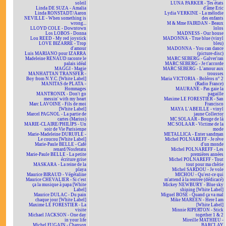
soleil
LUNA PARKER - Tes états
Linda DE SUZA - Amalia
d'âme Eric
Linda RONSTADT/Aaron
Lydia VERKINE - La mélodie
NEVILLE - When something is
des enfants
wrong...
M & Mme FAIRDAN - Beaux
LLOYD COLE - Downtown
lolos
Los LOBOS - Donna
MADNESS - Our house
Lou REED - My red joystick
MADONNA - True blue (vinyl
LOVE BIZARRE - Trop
bleu)
d'amour
MADONNA - You can dance
Luis MARIANO pour IZARRA
(picture-disc)
Madeleine RENAUD raconte le
MARC SEBERG - Galver'ran
palais idéal
MARC SEBERG - Je t'accorde
MAGGI - Magie
MARC SEBERG - L'amour aux
MANHATTAN TRANSFER -
trousses
Boy from N.Y.C. [White Label]
Maria VICTORIA - Boléros n° 2
MANITAS de PLATA -
(Radio France)
Hommages
MAURANE - Pas gaie la
MANTRONIX - Don't go
pagaille
messin' with my heart
Maxime LE FORESTIER - San
Marc LAVOINE - Fils de moi
Francisco
[White Label]
MAYA L'ABEILLE - vinyl
Marcel PAGNOL - La partie de
jaune Collector
cartes (Marius)
MC SOLAAR - Bouge de là
MARIE-CLAIRE/PHILIPS - Un
MC SOLAAR - Victime de la
soir de Vie Parisienne
mode
Marie-Madeleine DURUFLÉ -
METALLICA - Enter sandman
Le coucou [White Label]
Michel POLNAREFF - Je rêve
Marie-Paule BELLE - Café
d'un monde
renard/Nosferatu
Michel POLNAREFF - Les
Marie-Paule BELLE - La petite
premières années
écriture grise
Michel POLNAREFF - Tout
MASKARA - La reine de la
tout pour ma chérie
playa
Michel SARDOU - Je vole
Maurice BIRAUD - Végétaline
MICHOU - Qu'est-ce qui
Maurice CHEVALIER - Si c'est
m'attend à la rentrée (dédicacé)
ça la musique à papa [White
Mickey NEWBURY - Blue sky
Label]
shining [White Label]
Maurice DULAC - Du pain
Miguel BOSÉ - Quand ça va mal
chaque jour [White Label]
Mike MAREEN - Here I am
Maxime LE FORESTIER - La
[White Label]
visite
Minnie RIPERTON - Stick
Michael JACKSON - One day
together 1 & 2
in your life
Mireille MATHIEU -
Michel FUGAIN - Chanson
BARCLAY