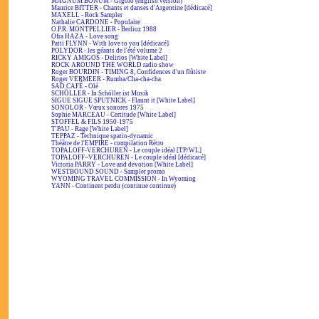
MAGNUM BONUM - Gigolo (english version)
Maurice BITTER - Chants et danses d'Argentine [dédicacé]
MAXELL - Rock Sampler
Nathalie CARDONE - Populaire
O.P.R. MONTPELLIER - Berlioz 1988
Ofra HAZA - Love song
Patti FLYNN - With love to you [dédicacé]
POLYDOR - les géants de l'été volume 2
RICKY AMIGOS - Delirios [White Label]
ROCK AROUND THE WORLD radio show
Roger BOURDIN - TIMING 8, Confidences d'un flûtiste
Roger VERMEER - Rumba/Cha-cha-cha
SAD CAFÉ - Olé
SCHÖLLER - In Schöller ist Musik
SIGUE SIGUE SPUTNICK - Flaunt it [White Label]
SONOLOR - Vœux sonores 1975
Sophie MARCEAU - Certitude [White Label]
STOFFEL & FILS 1950-1975
T'PAU - Rage [White Label]
TEPPAZ - Technique spatio-dynamic
Théâtre de l'EMPIRE - compilation Rétro
TOPALOFF-VERCHUREN - Le couple idéal [TP/WL]
TOPALOFF~VERCHUREN - Le couple idéal [dédicacé]
Victoria PARRY - Love and devotion [White Label]
WESTBOUND SOUND - Sampler promo
WYOMING TRAVEL COMMISSION - In Wyoming
YANN - Continent perdu (continue continue)