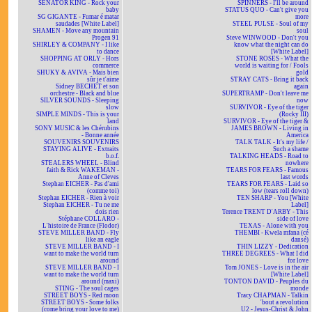
SENATOR KING - Rock your
SPINNERS - I'll be around
baby
STATUS QUO - Can't give you
SG GIGANTE - Fumar é matar
more
saudades [White Label]
STEEL PULSE - Soul of my
SHAMEN - Move any mountain
soul
Progen 91
Steve WINWOOD - Don't you
SHIRLEY & COMPANY - I like
know what the night can do
to dance
[White Label]
SHOPPING AT ORLY - Hors
STONE ROSES - What the
commerce
world is waiting for / Fools
SHUKY & AVIVA - Mais bien
gold
sûr je t'aime
STRAY CATS - Bring it back
Sidney BECHET et son
again
orchestre - Black and blue
SUPERTRAMP - Don't leave me
SILVER SOUNDS - Sleeping
now
slow
SURVIVOR - Eye of the tiger
SIMPLE MINDS - This is your
(Rocky III)
land
SURVIVOR - Eye of the tiger &
SONY MUSIC & les Chérubins
JAMES BROWN - Living in
- Bonne année
America
SOUVENIRS SOUVENIRS
TALK TALK - It's my life /
STAYING ALIVE - Extraits
Such a shame
b.o.f.
TALKING HEADS - Road to
STEALERS WHEEL - Blind
nowhere
faith & Rick WAKEMAN -
TEARS FOR FEARS - Famous
Anne of Cleves
last words
Stephan EICHER - Pas d'ami
TEARS FOR FEARS - Laid so
(comme toi)
low (tears roll down)
Stephan EICHER - Rien à voir
TEN SHARP - You [White
Stephan EICHER - Tu ne me
Label]
dois rien
Terence TRENT D'ARBY - This
Stéphane COLLARO -
side of love
L'histoire de France (Flodor)
TEXAS - Alone with you
STEVE MILLER BAND - Fly
THEMBI - Kwela mfana (cé
like an eagle
dansé)
STEVE MILLER BAND - I
THIN LIZZY - Dedication
want to make the world turn
THREE DEGREES - What I did
around
for love
STEVE MILLER BAND - I
Tom JONES - Love is in the air
want to make the world turn
[White Label]
around (maxi)
TONTON DAVID - Peuples du
STING - The soul cages
monde
STREET BOYS - Red moon
Tracy CHAPMAN - Talkin
STREET BOYS - Some folks
'bout a revolution
(come bring your love to me)
U2 - Jesus-Christ & John