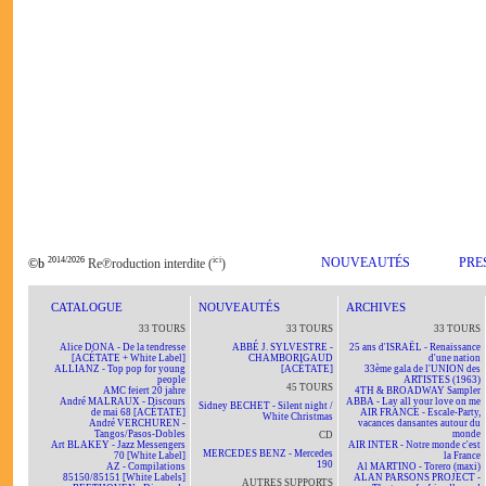
2014/2026
ici
NOUVEAUTÉS
PRE
©b
Re℗roduction interdite (
)
CATALOGUE
NOUVEAUTÉS
ARCHIVES
33 TOURS
33 TOURS
33 TOURS
Alice DONA - De la tendresse
ABBÉ J. SYLVESTRE -
25 ans d'ISRAËL - Renaissance
[ACÉTATE + White Label]
CHAMBORIGAUD
d'une nation
ALLIANZ - Top pop for young
[ACÉTATE]
33ème gala de l'UNION des
people
ARTISTES (1963)
45 TOURS
AMC feiert 20 jahre
4TH & BROADWAY Sampler
André MALRAUX - Discours
ABBA - Lay all your love on me
Sidney BECHET - Silent night /
de mai 68 [ACÉTATE]
AIR FRANCE - Escale-Party,
White Christmas
André VERCHUREN -
vacances dansantes autour du
Tangos/Pasos-Dobles
monde
CD
Art BLAKEY - Jazz Messengers
AIR INTER - Notre monde c'est
MERCEDES BENZ - Mercedes
70 [White Label]
la France
190
AZ - Compilations
Al MARTINO - Torero (maxi)
85150/85151 [White Labels]
ALAN PARSONS PROJECT -
AUTRES SUPPORTS