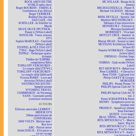
ROCK AROUND THE
MC SOLAAR - Bouge de là
WORLD radio show
(remix)
Roger BOURDIN - TIMING 8,
MECHAGODZILLA - Planet X
Confidences d'un flûtiste
Michael JACKSON - Michael
Roger VERMEER -
Vs Michael
Rumba/Cha-cha-cha
MINK DEVILLE - Sportin' life
SAD CAFÉ - Olé
Modeste MOUSSORGSKY -
SCHÖLLER - In Schöller ist
Tableaux d'une exposition
Musik
MONSIEUR Z - Fourrure et
SIGUE SIGUE SPUTNICK -
Musique [numéroté]
Flaunt it [White Label]
MORRISSEY - Viva hate
SONOLOR - Vœux sonores
MÖTLEY CRÜE - Smokin' in
1975
the boys room
Sophie MARCEAU - Certitude
Murray HEAD - Sooner or later
[White Label]
MUSTANG Kollektion Herbst
STOFFEL & FILS 1950-1975
Winter 83
T'PAU - Rage [White Label]
Nanette WORKMAN - Chaude
TEPPAZ - Technique spatio-
[white label]
dynamic
ORISHAS - Orishas llego
Théâtre de l'EMPIRE -
remixes
compilation Rétro
OSIBISA - Ojah awake [White
TOPALOFF-VERCHUREN -
Label]
Le couple idéal [TP/WL]
PET SHOP BOYS - Behaviour
TOPALOFF~VERCHUREN -
Peter GABRIEL - 4 (Security)
Le couple idéal [dédicacé]
Peter TOSH - Captured live
Victoria PARRY - Love and
Philip OAKEY & Giorgio
devotion [White Label]
MORODER
WESTBOUND SOUND -
PHILIPS - Promo Promo 74
Sampler promo
PHILIPS Spécial Club été 76
WYOMING TRAVEL
vol.1
COMMISSION - In Wyoming
PHILIPS Spécial Club été 78
YANN - Continent perdu
vol. 2
(continue continue)
Pierre SCHAEFFER & Pierre
HENRY - Symphonie pour un
45 TOURS
homme seul
PRODIGY - Speedway (theme
Éditions musicales LEBRIOT -
from Fastlane)
MIDEM 1970
QUEEN - Live magic
20ème anniversaire de
REAL THING - Boogie down
CONFORAMA
RITA MITSOUKO n°1 - Marcia
5000 VOLTS - Motion man /
baila / Hip kit
Bye love
RITA MITSOUKO n°2 - C'est
ABC - Poison arrow
comme ça / Y'a d'la haine
Abdel DJELIL - Elle passe sa
RITA MITSOUKO n°3 - Andy /
vie en voyage
Les histoires d'A