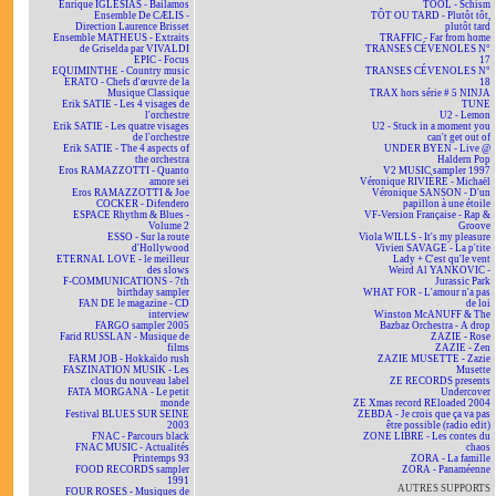
Enrique IGLESIAS - Bailamos
TOOL - Schism
Ensemble De CÆLIS -
TÔT OU TARD - Plutôt tôt,
Direction Laurence Brisset
plutôt tard
Ensemble MATHEUS - Extraits
TRAFFIC - Far from home
de Griselda par VIVALDI
TRANSES CÉVENOLES N°
EPIC - Focus
17
EQUIMINTHE - Country music
TRANSES CÉVENOLES N°
ERATO - Chefs d'œuvre de la
18
Musique Classique
TRAX hors série # 5 NINJA
Erik SATIE - Les 4 visages de
TUNE
l'orchestre
U2 - Lemon
Erik SATIE - Les quatre visages
U2 - Stuck in a moment you
de l'orchestre
can't get out of
Erik SATIE - The 4 aspects of
UNDER BYEN - Live @
the orchestra
Haldern Pop
Eros RAMAZZOTTI - Quanto
V2 MUSIC sampler 1997
amore sei
Véronique RIVIÈRE - Michaël
Eros RAMAZZOTTI & Joe
Véronique SANSON - D'un
COCKER - Difendero
papillon à une étoile
ESPACE Rhythm & Blues -
VF-Version Française - Rap &
Volume 2
Groove
ESSO - Sur la route
Viola WILLS - It's my pleasure
d'Hollywood
Vivien SAVAGE - La p'tite
ETERNAL LOVE - le meilleur
Lady + C'est qu'le vent
des slows
Weird Al YANKOVIC -
F-COMMUNICATIONS - 7th
Jurassic Park
birthday sampler
WHAT FOR - L'amour n'a pas
FAN DE le magazine - CD
de loi
interview
Winston McANUFF & The
FARGO sampler 2005
Bazbaz Orchestra - A drop
Farid RUSSLAN - Musique de
ZAZIE - Rose
films
ZAZIE - Zen
FARM JOB - Hokkaïdo rush
ZAZIE MUSETTE - Zazie
FASZINATION MUSIK - Les
Musette
clous du nouveau label
ZE RECORDS presents
FATA MORGANA - Le petit
Undercover
monde
ZE Xmas record REloaded 2004
Festival BLUES SUR SEINE
ZEBDA - Je crois que ça va pas
2003
être possible (radio edit)
FNAC - Parcours black
ZONE LIBRE - Les contes du
FNAC MUSIC - Actualités
chaos
Printemps 93
ZORA - La famille
FOOD RECORDS sampler
ZORA - Panaméenne
1991
AUTRES SUPPORTS
FOUR ROSES - Musiques de