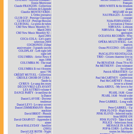
CINEMIX - Antoine Duhamel /
Michel SARDOU - Maudits
Ennio Morricone
Français
Claude FRANÇOIS - Collection
MISS WHITE & the drunken
Artistes de Légende
piano
Claudio MONTEVERDI -
MOZART est gai
L'Orfeo (extraits)
NAUFRAGÉS - À contre-
CLUB CCF - Prestige Classique
courant
CLUB CCF - Prestige Rossini
Nilda FERNANDEZ -
CLUB DIAL - Le plein de tubes
L'invitation à Venise
CMJ New Music Monthly 91 -
NIRVANA - Lithium
March 2001
NIRVANA - Rape me + All
CMJ New Music Monthly 92 -
apologies
April 2001
OCEANIA RECORDS - Why
COCA-COLA - Let's party
take a plane?
selection 2004
OPÉRA MULTI STEEL - Les
COCHONOU 25ème
martyrs
anniversaire - 3 grands succès
Oxmo PUCCINO - OX-clusif
COLDPLAY - Left right left
2001
right left
PASCALITO NEOSTALGIA
COLUMBIA - Artist News 4
TRIO - Citizen chanteur live in
mars 1998
NYC
COLUMBIA 96 - The road
Pat BENATAR - From 79 to 93
ahead
Pat METHENY - Zero tolerance
COLUMBIA Et toi t'écoutes
for silence
quoi ? 96
Patrick SÉBASTIEN - Le
CRÉDIT MUTUEL - Collection
samedi soir
CRÉOLE CHOIR OF CUBA -
Paul McCARTNEY - Collection
Tande-la
Paul McCARTNEY - From a
CYRIUS - Le sang des roses
lover to a friend
DÉCOUVREZ-LES AVANT
Paula ABDUL - My love is for
LES AUTRES volume 4
real
DANCE PARTY - le meilleur de
PEARL JAM - Gone
la Dance
PEARL JAM - World wide
Daniel LAVOIE - Docteur
suicide
tendresse
Peter GABRIEL - Long walk
Daniel LEVI - Le cœur ouvert
home
Daniel ZIMMERMANN - Bone
Peter GABRIEL - Up
machine
PINK FLOYD - High hopes
David BRIOT - Phonik
PINK FLOYD - Selected tracks
mouvement
from SHINE ON
David CHARVET - Apprendre à
PINK FLOYD - Take it back
aimer
POLICE - Selections from
David HALLYDAY - Satellite
MESSAGE IN A BOX
(2005)
POP & CORN - La Fête de
David LEE ROTH - Night
toutes les Musiques