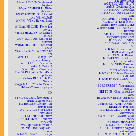
The silver album
Warren ZEVON - Sentimental
AOSTE 20 ANS - Hits 76
hygiene
AqME - Dévisager Dieu
Wayne CAMPBELL - Night
Art MENGO - À tes côtés
time rose
Art MENGO - Des bateaux de
WEST & BYRD - Final kiss of
sang
love [White Label]
ARTHUR H - Le baron noir
WHAM - Where did your heart
ARTHUR H - Le goût du H
go
Ashanti ROY Pablo MOSES
William SHELLER - Fier et fou
Winston JARRETT - Natty will
de vous
fly again
William SHELLER - Le carnet à
AUTECHRE - Cichlisuite
spirale
mechanically reclaimed
WON TON TON - Can I come
BÉNABAR - Le dîner
near you
BABA YAGA - Back in the
WONDER STUFF - The size of
USSR
a cow
BB KING - Grandes mitos
WOODENTOPS - You make me
BBM - City of gold
feel
BEL CANTO - Rumour
Yves DUTEIL - J'ai la guitare
BETWEEN THE BURIED
qui me démange
AND ME - Colors
Yves DUTEIL - Prendre un
BLUE SILVER - Musiques
enfant (à Martine)
d'Algérie
Yves DUTEIL - Tarentelle
BLUR - Girls & boys
Yves SAINT-LAURENT - Paris
Bob DYLAN Live at Carnegie
je t'aime
Hall 1963
Zachary RICHARD - My
Bob MARLEY & the Wailers -
Nanette
Kaya
Ziggy MARLEY & the Melody
BORDERS & 6° - Your musical
Makers - Tomorrow people
passport
BRETONS - Chanson rock été
CD
2007
ÉTHIOPIQUES L'âge d'or de la
Brigitte FONTAINE - Ah que la
musique éthiopienne
vie est belle
113 feat. Black Rénégat - Un
Brigitte FONTAINE + Areski +
jour de paix
HIGELIN - D'ailleurs
1900-1949 - Les plus grands
BUFFALO GRILL - Pour ton
classiques
anniversaire
22 PISTEPIRKKO - Birdy
CAP OCÉAN - La compilation
22 PISTEPIRKKO - Don't say
océane
I'm so evil
Chantons BRASSENS
2MS - Que la lumière brille
CHATS D'OC - Pompe 2
3rd WISH feat. BabyBash -
CHER - The music's no good
Obsesion
without you
65DAYSOFSTATIC - Don't go
CHRONICART/PEOPLESOUN