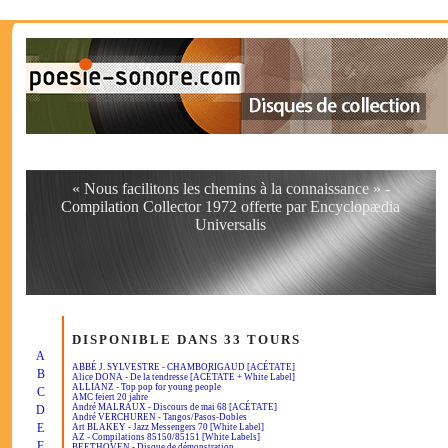
« Nous facilitons les chemins à la connaissance » -
Compilation Collector 1972 offerte par Encyclopædia
Universalis
DISPONIBLE DANS 33 TOURS
A
ABBÉ J. SYLVESTRE - CHAMBORIGAUD [ACÉTATE]
B
Alice DONA - De la tendresse [ACÉTATE + White Label]
ALLIANZ - Top pop for young people
C
AMC feiert 20 jahre
André MALRAUX - Discours de mai 68 [ACÉTATE]
D
André VERCHUREN - Tangos/Pasos-Dobles
E
Art BLAKEY - Jazz Messengers 70 [White Label]
AZ - Compilations 85150/85151 [White Labels]
F
BEETHOVEN - Disque de démonstration