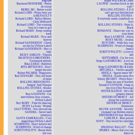
Ragtime
Roger WATERS & Cindy
Raymond BOISSERIE - Perles
LAUPER - Another brick in the
de cristal
wall ²
REBEL MC - Better world
ROLLING STONES - E.P. (I
Richard LORD - Pleins feux sur
can't get no) Satisfaction
la RENAULT 9
ROLLING STONES -
Richard LORD - Rallye Monte-
Everybody needs somebody to
Carlo [dédicacé]
love
Richard LORD - The winning
ROLLING STONES - Paint It,
lion (it's time to go)
Black
Richard MARX - Keep coming
ROMANCE - Dance my way to
back
your heart
Richard MARX - Now and
Rose LAURENS - Africa
forever
ROXY MUSIC - Avalon
Richard SANDERSON - Check
RUN DMC - Walk this way
on the list [White Label]
SCORPIONS - Wind of change
Richard SANDERSON - She's a
(maxi)
lady
SCRITTI POLITTI - Lover to
RICKY AMIGOS - Téquila
fall
RIGHTEOUS BROTHERS -
SEPTEMBER - Cry for you
Unchained melody
Serge GAINSBOURG - Love on
Rika ZARAÏ - Hallelou
the beat
RITA MITSOUKO - Don't
Serge GAINSBOURG & Eddy
forget the nite
MITCHELL - Vieille canaille
Robert PALMER - Happiness
SHEILA - Spacer remix 98 ²
Rod STEWART - This old heart
SHONA - Elodie mon rêve
of mine
Sidney BECHET - Petite fleur /
ROLLING BIDOCHONS -
Dans les rues d'Antibes
Jumpin' Jack Flasque
Sinead O'CONNOR - Jump in
ROLLING STONES - Honky
the river [Test Pressing]
tonk women
SISTER SLEDGE - He's the
Ron GOODWIN - Ces
greatest dancer
merveilleux fous volants...
SISTERS OF MERCY - All
[White Label]
along the watchtower
Roy ROBY - Time for dancing
SISTERS OF MERCY -
RUDY La Scala - Woman
Dominion
SALT'N'PEPA - You showed me
SKUNK ANANSIE - Secretly
SANDRA - Secret land
(Armand van Helden remix)
(remixes)
SMITHEREENS feat. Belinda
SANTA ESMERALDA - C'est
CARLISLE - Blue period
magnifique [White Label]
SONY - Test record for cartridge
SCORPIONS - Don't believe her
file
SCORPIONS - Wind of change
SPANDAU BALLET - True
SCRITTI POLITTI - Boom there
SPARKS - Music that you can
she was
dance to