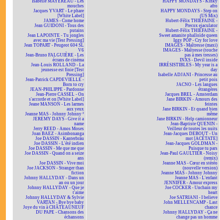
Isabelle MAYEREAU - Les
HAPPY MONDAYS - Kinky
mouches
afro
Jacques YVART - Le phare
HAPPY MONDAYS - Step on
[White Label]
(US Mix)
JAMES - Come home
Hubert-Félix THIÉFAINE -
Jean GUIDONI - Tous des
Precox ejaculator
putains
Hubert-Félix THIÉFAINE -
Jean LAPOINTE - Tu jongles
Sweet amanite phalloïde queen
avec ma vie [Test Pressing]
Iggy POP - Cry for love
Jean TOPART - Peugeot 604 SL
IMAGES - Maîtresse (maxi)
V6
IMAGES - Maîtresse (touche
Jean-Bruno FALGUIÈRE - Les
pas à mes tresses)
écrans de cinéma
INXS - Devil inside
Jean-Louis ROLLAND - La
IRRÉSISTIBLES - My year is a
jeunesse est finie [Test
day
Pressing]
Isabelle ADJANI - Princesse au
Jean-Patrick CAPDEVIELLE -
petit pois
Born to cry
JACNO - Les langues
JEAN-PHILIPPE - Pardonne
étrangères
Jean-Pierre CASSEL - On
Jacques BREL - Amsterdam
s'accorde et on [White Label]
Jane BIRKIN - Amours des
Jeane MANSON - Les larmes
feintes
aux yeux
Jane BIRKIN - Et quand bien
Jeanne MAS - Johnny Johnny ²
même
JEREMY DAYS - Give it a
Jane BIRKIN - Help camionneur
name
Jean-Baptiste QUENIN -
Jerry REED - Amos Moses
Veilleur de toutes les nuits
Joan BAEZ - Asimbonanga
Jean-Jacques DEBOUT - Un
Joe DASSIN - Kanterbräu
mot [ACÉTATE]
Joe DASSIN - L'été indien
Jean-Jacques GOLDMAN -
Joe DASSIN - Me que me que
Puisque tu pars
Joe DASSIN - Quand on a seize
Jean-Paul GAULTIER - Noisy
ans
(remix)
Joe DASSIN - Vive moi
Jeanne MAS - Cœur en stéréo
Joe JACKSON - Stranger than
(nouvelle version)
fiction
Jeanne MAS - Johnny Johnny
Johnny HALLYDAY - Dans un
Jeanne MAS - L'enfant
an ou un jour
JENNIFER - Amour express
Johnny HALLYDAY - Que je
Joe COCKER - Unchain my
t'aime
heart
Johnny HALLYDAY & Sylvie
Joe SATRIANI - I believe
VARTAN - Bye bye baby
John MELLENCAMP - Last
Joye du vin à CHÂTEAUNEUF
chance
DU PAPE - Chansons des
Johnny HALLYDAY - Ça ne
échansons
change pas un homme