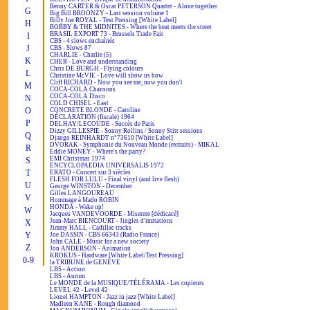
Benny CARTER & Oscar PETERSON Quartet - Alone together
G
Big Bill BROONZY - Last session volume 1
Billy Joe ROYAL - Test Pressing [White Label]
H
BOBBY & THE MIDNITES - Where the beat meets the street
BRASIL EXPORT 73 - Brussels Trade Fair
I
CBS - 4 slows enchaînés
J
CBS - Slows 87
CHARLIE - Charlie (5)
K
CHER - Love and understanding
Chris DE BURGH - Flying colours
L
Christine McVIE - Love will show us how
Cliff RICHARD - Now you see me, now you don't
M
COCA-COLA Chansons
COCA-COLA Disco
N
COLD CHISEL - East
O
CONCRETE BLONDE - Caroline
DÉCLARATION (fiscale) 1964
P
DELHAY/LECOUDE - Succès de Paris
Dizzy GILLESPIE - Sonny Rollins / Sonny Stitt sessions
Q
Django REINHARDT n°73610 [White Label]
DVORAK - Symphonie du Nouveau Monde (extraits) - MIKAL
R
Eddie MONEY - Where's the party?
EMI Christmas 1974
S
ENCYCLOPAEDIA UNIVERSALIS 1972
T
ERATO - Concert sur 3 siècles
FLESH FOR LULU - Final vinyl (and live flesh)
U
George WINSTON - December
Gilles LANGOUREAU
V
Hommage à Mado ROBIN
HONDA - Wake up!
W
Jacques VANDEVOORDE - Miserere [dédicacé]
Jean-Marc BIENCOURT - Jingles d'imitations
X
Jimmy HALL - Cadillac tracks
Y
Joe DASSIN - CBS 66343 (Radio France)
John CALE - Music for a new society
Z
Jon ANDERSON - Animation
KROKUS - Hardware [White Label/Test Pressing]
0-9
la TRIBUNE de GENÈVE
LBS - Action
LBS - Aurum
Le MONDE de la MUSIQUE/TÉLÉRAMA - Les copieurs
LEVEL 42 - Level 42
Lionel HAMPTON - Jazz in jazz [White Label]
Madleen KANE - Rough diamond