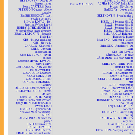
BEETHOVEN - Disque de
The turn of a friendly card
démonstration
ALPHA BLONDY & the Solar
Divine MADNESS
Benny CARTER & Oscar
System - Révolution
PETERSON Quartet - Alone
BARCLAY - Le son de la
together
rumeur
Big Bill BROONZY - Last
BEETHOVEN - Symphonies 1
session volume 1
& 2
Billy Joe ROYAL - Test
BIZZL - 12 Sommer Hits 82
Pressing [White Label]
BIZZL - Sommer Hits 83
BOBBY & THE MIDNITES -
BIZZL - Sommer Hits 84
Where the beat meets the street
BIZZL - Tropical Hits 87
BRASIL EXPORT 73 - Brussels
BMG ARIOLA Belgium -
Trade Fair
Bonjour la France
CBS - 4 slows enchaînés
Brian ENO - Ambient 1 - Music
CBS - Slows 87
for airports
CHARLIE - Charlie (5)
Brian ENO - Ambient 4 - On
CHER - Love and
Land
understanding
CBS - Été 73 vol.1
Chris DE BURGH - Flying
Céline DION - I'm alive
colours
Céline DION - My heart will go
Christine McVIE - Love will
on
show us how
CHILL FAC-TORR - Twist
Cliff RICHARD - Now you see
(round'n'round)
me, now you don't
CHURCH - Starfish
COCA-COLA Chansons
CLASH - The Magnificent
COCA-COLA Disco
Seven / The Call Up
COLD CHISEL - East
CULTURE DANCE 7 - House
CONCRETE BLONDE -
Mix
Caroline
CURE - Pornography
DÉCLARATION (fiscale) 1964
DAVE - Dave [White Label]
DELHAY/LECOUDE - Succès
Debbie HARRY - Rockbird
de Paris
DEVO - Q: Are we not men?
Dizzy GILLESPIE - Sonny
DEXYS MIDNIGHT
Rollins / Sonny Stitt sessions
RUNNERS & Kevin Rowland -
Django REINHARDT n°73610
Too-Rye-Ay
[White Label]
Dizzy GILLESPIE - At
DVORAK - Symphonie du
Newport
Nouveau Monde (extraits) -
DONOVAN - Love is only
MIKAL
feeling
Eddie MONEY - Where's the
EARTH WIND & FIRE - The
party?
very best
EMI Christmas 1974
Elton JOHN - Believe
ENCYCLOPAEDIA
[MONOFACE]
UNIVERSALIS 1972
Elton JOHN - Sleeping with the
ERATO - Concert sur 3 siècles
past