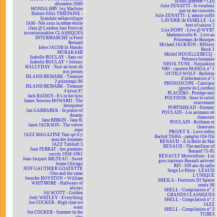
la nuit (parfum + CD)
décembre 2009
Julie ZENATTI - Je voudrais
HONDA HRV Joy Machine
que tu me consoles
Hubert-Félix THIÉFAINE -
Julie ZENATTI - L'amour suffit
Scandale mélancolique
LAVERIE de FAMILLE - Le
IAM - Nés sous la même étoile
best of saison 2
iJazz @ London Jazz Festival
Lisa DOBY - Live @ WYB7
incontournables CLASSIQUES
Mademoiselle K - Live au
INTERMARCHÉ la Ferté
Printemps de Bourges
Bernard
Michael JACKSON - HIStory
Irène JACOB lit Haruki
Book 1
MURAKAMI
Michel HOUELLEBECQ -
Isabelle BOULAY - Sans toi
Présence humaine
Isabelle BOULAY + Johnny
NINJA TUNE - Ninjaskinz
HALLYDAY - Tout au bout de
NRJ - cassette PASSOA n° 1
nos peines
OUTILS WOLF - Bulletin
ISLAND/REMARK - Treasure
d'information n°1
2 printemps 96
PHONOSCOPE - Cantique
ISLAND/REMARK - Treasure
(grotte de Lourdes)
4 hiver 97
PLACEBO - Protège-moi
Jack RADICS - It's in her kiss
POLYDOR - Sous le soleil
James Newton HOWARD - The
exactement
Interpreter
PORTISHEAD - Dummy
Jan GARBAREK - In praise of
POULAIN - Les animaux en
dreams
chansons
Jane BIRKIN - Jane B.
POULAIN - Rythmes et
Janet JACKSON - The velvet
chansons
rope
PROJET X - Love reflex
JAZZ MAGAZINE Tant qu'il y
Rachid TAHA - sampler Olé Olé
aura des hommes
RENAUD - À la Belle de Mai
JAZZ Tublieft 3
RENAUD - The meilleur of
Jean FERRAT - Ses premiers
Renaud 75-95
succès 1958-1961
RENAULT Motoculture - Les
Jean-Jacques MILTEAU - Sweet
gros tracteurs Renault arrivent
home Chicago
RFI - 100 ans de radio
JEFF GAUTHIER GOATETTE
Serge Le Péron - LÉAUD
- One and the same
L'UNIQUE
Jennifer HOYSTON + William
SHEILA - Feutrines DJ Spacer
WHITMORE - Hallways of
remix 98
always
SHELL - Compilation n° 1
Jill SCOTT - Golden
GRANDS CLASSIQUES
Jody WATLEY - Everything
SHELL - Compilation n° 2
Joe COCKER - High time we
JAZZ
went
SHELL - Compilation n° 3
Joe COCKER - Summer in the
TUBES