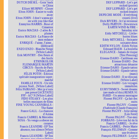
DUTCH DIESEL - Goin' back
DEF LEPPARD - Let's get
to China
rocked (poster)
Elliott MURPHY - Closer
DEF LEPPARD - Let's get
Elton JOHN - Easier to walk
rocked (teaser)
away
DEPECHE MODE - Everything
Elton JOHN - I don't wanna go
counts (live)
on with you like that
Dick RIVERS - Je t'ai reconnue
Emmylou HARRIS - Rose of
Dolly PARTON - Downtown
Cimarron
EARTH WIND & FIRE -
Enrico MACIAS - 2 ailes & 3
Saturday nite
plumes
Eddy MITCHELL - Lèche-
Enrico MACIAS - La France de
bottes blues
mon enfance
Eddy MITCHELL - Soixante
ENRIQUÉ - J'aime, J'aime...
soixante-deux
[dédicacé]
EDITH NYLON - Edith Nylon
ENZO ENZO - Blanche Neige
Edouard BAER - La bostella
[White Label]
ELEGANCE - Jamais de risque
Erik MONTRY - Des fleurs et
[Test Pressing]
des fusils
Etienne DAHO - Caribbean sea
ETHNIKOLOR
Etienne DAHO - Des
F.LEMARQUE/MARTIN
attractions désastre
CIRCUS - Succès de Paris
Etienne DAHO - Epaule tattoo
[White Label]
Etienne DAHO - Epaule tattoo
FÉLIX POTIN - Édition
(maxi)
spéciale inauguration super-
Etienne DAHO - Il ne dira pas
marché
[White Label]
FAMILLE FOUX - Un très
Etienne DAHO - Les voyages
joyeux Noël... [White Label]
immobiles
Félix FAIRANO - Moi je n'suis
EURYTHMICS - Sweet dreams
pas pressé [ACÉTATE]
(are made of this) REMIX 91
FFF - AC² N [White Label]
FARID - Un amour montagne
FIDO STEAKY - Les plus
Florent PAGNY - Ça fait des
belles musiques de films
nuits
FINE YOUNG CANNIBALS -
Florent PAGNY - Comme
The flame
d'habitude [Claude François]
France GALL - La chanson
Florent PAGNY - Jolie môme
d'Azima
[Léo Ferré]
Francis CABREL & Mercedes
Florent PAGNY - Tue-moi
SOSA - Yo vengo a ofrecer mi
FORBANS - Lève ton ful de là
corazon
Francis CABREL - Je rêve
Francis LEANDRI - EP Ton
Francis CABREL - Petite Marie
absence, ton silence [White
François FELDMAN - Comme
Label]
une évidence
Francis LEANDRI - SP Ton
François FELDMAN - Le p'tit