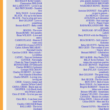
Bill HALEY & the Comets -
plus grands moments Country
Chaussettes PHILDAR
ANDERSON BRUFORD
Bill LABOUNTY - Livin'it up
WAKEMAN HOWE - Brother
Bill PRITCHARD - Number
of mine
five
Antoine DONNET - Fais gaffe à
Billy SWAN - Lover please
ce que tu penses...
BLACK - Fly up to the moon
Art MENGO - Côté cour
BLACK - You're a big girl now
AVIGNON au 8 décembre
Bob GELDOF - Love or
AVIONS - Nuit sauvage
something
B-52's - Planet Claire
Bonnie RAITT - Baby come
BAB & ROLANDO 808 - Mas
back
que nada
BOONS - The score
BADGAM - SP 1428 [Black
Boum BOMO - Hit-parades
Label]
Brian WILSON - Love and
Barry RYAN with the Majority -
mercy
Eloïse
CAMOUFLAGE - Heaven (I
BEACH BOYS - Still cruisin /
want you)
Kokomo
CARAVELLI pour LOTUS
Bebu SILVETTI - Spring rain
Carlos Alberto IRIGARAY -
BEE GEES - The woman in you
Navidad Criolla
/ Stayin' alive
Caroline LOEB - Mots croisés /
Bernard MINET - Génération
Le téléfon
Bioman
CATHY - Tout est littérature
BEV & BOB - Hey Paula [T.P.]
CENTER - Navsiegda
BILLY & les Forbans - Au
Chant du 7ème Congrès de la
temps des surprises-parties
BONNETERIE (TP dédicacé)
BLACK CROWES - High head
Charles BORELLI présente
blues / A conspiracy
Georges SOLCHANY
Bob DYLAN - Gotta serve
Charles DUMONT - Je t'aime /
somebody
Nuit blanche à Honfleur
Bob GELDOF - The great song
Charlie SPAHN - Loving you,
of indifference
loving me
Bob SEGER - The fire inside
CHER - Gypsys, tramps and
BON JOVI - Bed of roses
thieves [White Label]
Boris DJIAN - Je t'aime encore
CHINA CRISIS - Black man ray
Brigitte BARDOT - Toutes les
CHOPPER - Lili/Heidi bleib
bêtes sont à aimer
blu [White Label]
Britney SPEARS - Sometimes
Chris EVERS - Ce n'est pas une
Caetano VELOSO - Este amor
vie
CANADA - Mourir les sirènes
Chris REA - I can hear your
Céline DION - I drove all night
heart beat
Céline DION - Mon ami m'a
Chubby CHECKER/Hank
quittée
BALLARD - The twist
Chantal GOYA - Monsieur le
[Acétate]
Chat Botté