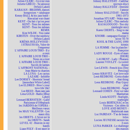
Julien CLERC - Ce n'est rien
Johnny HALLYDAY - Cadillac
Juliette GRÉCO - Ta jalousie
(picture-disc)
[White Label]
Johnny HALLYDAY - Derrière
KARAJAN - BRAHMS, danses
l'amour
hongroises + catalogue
Johnny HALLYDAY - Succès
Kenny BALL & his jazz band -
1961-1973
Hawaiian war chant
Jonathan STUART - Wako man
KENT - On fait c'qu'on peut
Julien CLERC - This melody
KENT - Tous les mômes
KAJAGOOGOO - Too shy
KENT - Tous les mômes
(midnight mix)
REMIX
Karen CHERYL - Sing to me
Kim WILDE - You came
mama
KIRSTEN - Over the rainbow
KNORR - campagne Europe 1
[White Label]
hiver 78-79
KRÉMA HOLLYWOOD -
KOOL & THE GANG 1990
J.STRAUSS fils, Valse de
hitmix
l'empereur
LA FEMME - Sur la planche /
L'AFFAIRE LOUIS TRIO - Il y
Françoise
a ceux
LADY ROUGE - Eyes of mars
L'AFFAIRE LOUIS TRIO -
[DIOR]
Nous on a tout
LAURENT - Lady / Pharaon
L'AFFAIRE LOUIS TRIO -
Laurent VOULZY - Le soleil
Succès de larmes
donne
L'AFFRONT NATIONAL -
Lee LEWIS - French kiss [Test
Jean-Marie tu charries
Pressing]
LA LUNA - Les cactus
Lenny KRAVITZ - Let love rule
LAZARE - Infidèle
Leon REDBONE - Gotta shake
Lee DORSEY - Shortnin' bread
that thing
[monoface White Label]
Leon REDBONE - Play Gipsy
Lee ELDRED - How's your
play
love life 1&2
Leon REDBONE - Sugar
Lee REED - Ram ram jam
Leonard COHEN - First we take
Lena GOLD - Radio [Blue
Manhattan
Label]
Linda SCOTT - Starlight,
Leonard BERNSTEIN - Gaîté
starbright
Parisienne d'Offenbach
Louis BERTIGNAC et les
les JARDINS de l'OPÉRA -
Visiteurs - Ces idées-là
Meilleurs vœux
LOVE AND MONEY -
les MAX VALENTIN - Les
Halleluiah man
maux dits
Luc FAIRDAN - T'as de beaux
les OBJETS - L'hiver est là
lolos
les OBJETS - Sarah
Lucien JEUNESSE raconte les
LEVEL 42 - Heaven in my
3 ours
hands
LUNA PARKER - Le challenge
Liane FOLY - Il est mort le
des espoirs