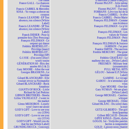
The flame
d'habitude [Claude François]
France GALL - La chanson
Florent PAGNY - Jolie môme
d'Azima
[Léo Ferré]
Francis CABREL & Mercedes
Florent PAGNY - Tue-moi
SOSA - Yo vengo a ofrecer mi
FORBANS - Lève ton ful de là
corazon
Francis CABREL - Je rêve
Francis LEANDRI - EP Ton
Francis CABREL - Petite Marie
absence, ton silence [White
François FELDMAN - Comme
Label]
une évidence
Francis LEANDRI - SP Ton
François FELDMAN - Le p'tit
absence, ton silence [White
cireur
Label]
François FELDMAN - Les
Franck DIDIER - Pour la
valses de Vienne
première fois [Test Pressing]
François FELDMAN - Petit
François FELDMAN - Le
Frank
serpent qui danse
François FELDMAN & Joniece
Frédéric BERTHELOT -
JAMISON - J'ai peur
Privilège [maxi]
Frankie SMITH - The auction
Frédéric BERTHELOT -
Freddie MERCURY - The great
Privilège [SP]
pretender
G-I JOE - (I'm sorry) Don't
Frédéric CHATEAU - Le
worry tonite
malheur des uns... [White Label]
GÉNÉRATION 60 - Hits des
FREEMEN - Military beat
années 60 (1 & 2)
(strumentale)
Gary MOORE - After the war
FULL METAL HITS
Georges BRASSENS - Le
GÉLOU - Salomé E.P. [White
fantôme
Label]
Gérard BLANCHARD - Elle
GAMINE - Le voyage
voulait revoir sa Normandie
GAROU - Je n'attendais que
Gérard BLANCHARD - Rock
vous
Amadour
Gary MOORE - One day
GIANTS OF ROCK - Little
Gary NUMAN - We are glass
Richard & Carl Perkins
[White Label]
GIBSON BROTHERS - Sheela
George MICHAEL - Careless
Gilles VIGNEAULT - I went to
whisper
the market
George MICHAEL - Older
Glenn MEDEIROS - Lonely
Gérard BLANC - Du soleil dans
won't leave me alone
la nuit
GOD'S GIFT - Love to see you
GETZ/GILBERTO - The girl
cry (1304)
from Ipanema
GOD'S GIFT - Love to see you
Gilbert BÉCAUD - Désirée
cry (1314)
GIPSY KINGS - Djobi, djoba
GOD'S GIFT - Would you do
GOGOL 1er - Voilà des paroles
that for me [White Label]
faciles à comprendre
GRUNDIG/DECCA - Concours
GOLD - Laissez-nous chanter