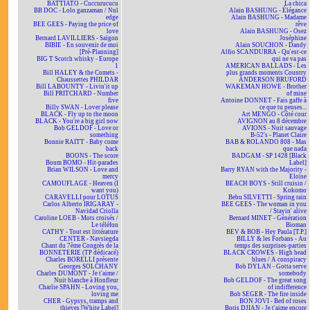
BATTIATO - Cuccurucucu
La chica
BB DOC - Lolo ganzaman / Nul
Alain BASHUNG - Élégance
edge
Alain BASHUNG - Madame
BEE GEES - Paying the price of
rêve
love
Alain BASHUNG - Osez
Bernard LAVILLIERS - Saïgon
Joséphine
BIBIE - En souvenir de moi
Alain SOUCHON - Dandy
[Pré-Planning]
Alfio SCANDURRA - Qu'est-ce
BIG T Scotch whisky - Europe
qui ne va pas
1
AMERICAN BALLADS - Les
Bill HALEY & the Comets -
plus grands moments Country
Chaussettes PHILDAR
ANDERSON BRUFORD
Bill LABOUNTY - Livin'it up
WAKEMAN HOWE - Brother
Bill PRITCHARD - Number
of mine
five
Antoine DONNET - Fais gaffe à
Billy SWAN - Lover please
ce que tu penses...
BLACK - Fly up to the moon
Art MENGO - Côté cour
BLACK - You're a big girl now
AVIGNON au 8 décembre
Bob GELDOF - Love or
AVIONS - Nuit sauvage
something
B-52's - Planet Claire
Bonnie RAITT - Baby come
BAB & ROLANDO 808 - Mas
back
que nada
BOONS - The score
BADGAM - SP 1428 [Black
Boum BOMO - Hit-parades
Label]
Brian WILSON - Love and
Barry RYAN with the Majority -
mercy
Eloïse
CAMOUFLAGE - Heaven (I
BEACH BOYS - Still cruisin /
want you)
Kokomo
CARAVELLI pour LOTUS
Bebu SILVETTI - Spring rain
Carlos Alberto IRIGARAY -
BEE GEES - The woman in you
Navidad Criolla
/ Stayin' alive
Caroline LOEB - Mots croisés /
Bernard MINET - Génération
Le téléfon
Bioman
CATHY - Tout est littérature
BEV & BOB - Hey Paula [T.P.]
CENTER - Navsiegda
BILLY & les Forbans - Au
Chant du 7ème Congrès de la
temps des surprises-parties
BONNETERIE (TP dédicacé)
BLACK CROWES - High head
Charles BORELLI présente
blues / A conspiracy
Georges SOLCHANY
Bob DYLAN - Gotta serve
Charles DUMONT - Je t'aime /
somebody
Nuit blanche à Honfleur
Bob GELDOF - The great song
Charlie SPAHN - Loving you,
of indifference
loving me
Bob SEGER - The fire inside
CHER - Gypsys, tramps and
BON JOVI - Bed of roses
thieves [White Label]
Boris DJIAN - Je t'aime encore