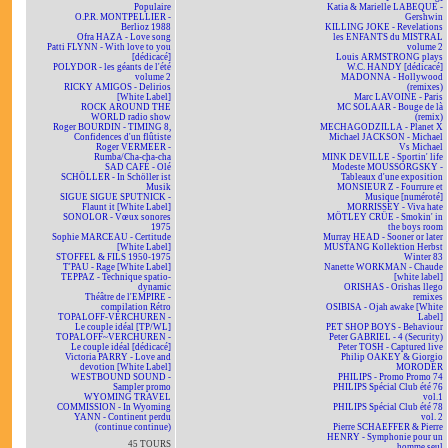
Populaire
Katia & Marielle LABEQUE -
O.P.R. MONTPELLIER -
Gershwin
Berlioz 1988
KILLING JOKE - Revelations
Ofra HAZA - Love song
les ENFANTS du MISTRAL
Patti FLYNN - With love to you
volume 2
[dédicacé]
Louis ARMSTRONG plays
POLYDOR - les géants de l'été
W.C. HANDY [dédicacé]
volume 2
MADONNA - Hollywood
RICKY AMIGOS - Delirios
(remixes)
[White Label]
Marc LAVOINE - Paris
ROCK AROUND THE
MC SOLAAR - Bouge de là
WORLD radio show
(remix)
Roger BOURDIN - TIMING 8,
MECHAGODZILLA - Planet X
Confidences d'un flûtiste
Michael JACKSON - Michael
Roger VERMEER -
Vs Michael
Rumba/Cha-cha-cha
MINK DEVILLE - Sportin' life
SAD CAFÉ - Olé
Modeste MOUSSORGSKY -
SCHÖLLER - In Schöller ist
Tableaux d'une exposition
Musik
MONSIEUR Z - Fourrure et
SIGUE SIGUE SPUTNICK -
Musique [numéroté]
Flaunt it [White Label]
MORRISSEY - Viva hate
SONOLOR - Vœux sonores
MÖTLEY CRÜE - Smokin' in
1975
the boys room
Sophie MARCEAU - Certitude
Murray HEAD - Sooner or later
[White Label]
MUSTANG Kollektion Herbst
STOFFEL & FILS 1950-1975
Winter 83
T'PAU - Rage [White Label]
Nanette WORKMAN - Chaude
TEPPAZ - Technique spatio-
[white label]
dynamic
ORISHAS - Orishas llego
Théâtre de l'EMPIRE -
remixes
compilation Rétro
OSIBISA - Ojah awake [White
TOPALOFF-VERCHUREN -
Label]
Le couple idéal [TP/WL]
PET SHOP BOYS - Behaviour
TOPALOFF~VERCHUREN -
Peter GABRIEL - 4 (Security)
Le couple idéal [dédicacé]
Peter TOSH - Captured live
Victoria PARRY - Love and
Philip OAKEY & Giorgio
devotion [White Label]
MORODER
WESTBOUND SOUND -
PHILIPS - Promo Promo 74
Sampler promo
PHILIPS Spécial Club été 76
WYOMING TRAVEL
vol.1
COMMISSION - In Wyoming
PHILIPS Spécial Club été 78
YANN - Continent perdu
vol. 2
(continue continue)
Pierre SCHAEFFER & Pierre
HENRY - Symphonie pour un
45 TOURS
homme seul