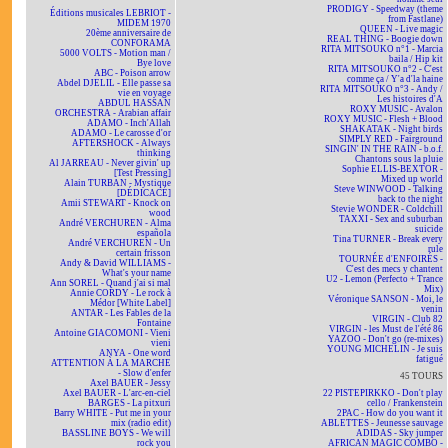
PRODIGY - Speedway (theme
Éditions musicales LEBRIOT -
from Fastlane)
MIDEM 1970
QUEEN - Live magic
20ème anniversaire de
REAL THING - Boogie down
CONFORAMA
RITA MITSOUKO n°1 - Marcia
5000 VOLTS - Motion man /
baila / Hip kit
Bye love
RITA MITSOUKO n°2 - C'est
ABC - Poison arrow
comme ça / Y'a d'la haine
Abdel DJELIL - Elle passe sa
RITA MITSOUKO n°3 - Andy /
vie en voyage
Les histoires d'A
ABDUL HASSAN
ROXY MUSIC - Avalon
ORCHESTRA - Arabian affair
ROXY MUSIC - Flesh + Blood
ADAMO - Inch'Allah
SHAKATAK - Night birds
ADAMO - Le carosse d'or
SIMPLY RED - Fairground
AFTERSHOCK - Always
SINGIN' IN THE RAIN - b.o.f.
thinking
Chantons sous la pluie
Al JARREAU - Never givin' up
Sophie ELLIS-BEXTOR -
[Test Pressing]
Mixed up world
Alain TURBAN - Mystique
Steve WINWOOD - Talking
[DÉDICACÉ]
back to the night
Amii STEWART - Knock on
Stevie WONDER - Coldchill
wood
TAXXI - Sex and suburban
André VERCHUREN - Alma
suicide
española
Tina TURNER - Break every
André VERCHUREN - Un
rule
certain frisson
TOURNÉE d'ENFOIRÉS -
Andy & David WILLIAMS -
C'est des mecs y chantent
What's your name
U2 - Lemon (Perfecto + Trance
Ann SOREL - Quand j'ai si mal
Mix)
Annie CORDY - Le rock à
Véronique SANSON - Moi, le
Médor [White Label]
venin
ANTAR - Les Fables de la
VIRGIN - Club 82
Fontaine
VIRGIN - les Must de l'été 86
Antoine GIACOMONI - Vieni
YAZOO - Don't go (re-mixes)
vieni
YOUNG MICHELIN - Je suis
ANYA - One word
fatigué
ATTENTION À LA MARCHE
- Slow d'enfer
45 TOURS
Axel BAUER - Jessy
Axel BAUER - L'arc-en-ciel
22 PISTEPIRKKO - Don't play
BARGES - La pitxuri
cello / Frankenstein
Barry WHITE - Put me in your
2PAC - How do you want it
mix (radio edit)
ABLETTES - Jeunesse sauvage
BASSLINE BOYS - We will
ADIDAS - Sky jumper
rock you
AFRICAN MAGIC COMBO -