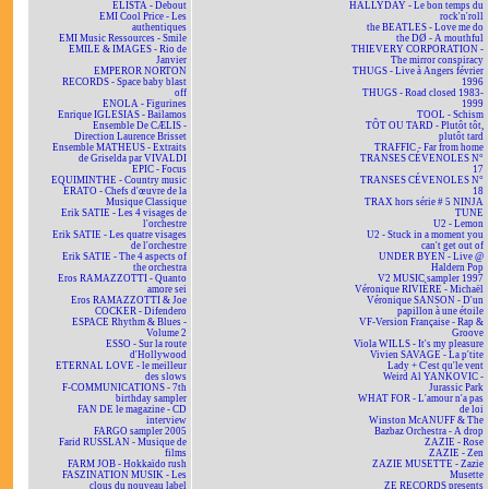
ELISTA - Debout
HALLYDAY - Le bon temps du
EMI Cool Price - Les
rock'n'roll
authentiques
the BEATLES - Love me do
EMI Music Ressources - Smile
the DØ - A mouthful
EMILE & IMAGES - Rio de
THIEVERY CORPORATION -
Janvier
The mirror conspiracy
EMPEROR NORTON
THUGS - Live à Angers février
RECORDS - Space baby blast
1996
off
THUGS - Road closed 1983-
ENOLA - Figurines
1999
Enrique IGLESIAS - Bailamos
TOOL - Schism
Ensemble De CÆLIS -
TÔT OU TARD - Plutôt tôt,
Direction Laurence Brisset
plutôt tard
Ensemble MATHEUS - Extraits
TRAFFIC - Far from home
de Griselda par VIVALDI
TRANSES CÉVENOLES N°
EPIC - Focus
17
EQUIMINTHE - Country music
TRANSES CÉVENOLES N°
ERATO - Chefs d'œuvre de la
18
Musique Classique
TRAX hors série # 5 NINJA
Erik SATIE - Les 4 visages de
TUNE
l'orchestre
U2 - Lemon
Erik SATIE - Les quatre visages
U2 - Stuck in a moment you
de l'orchestre
can't get out of
Erik SATIE - The 4 aspects of
UNDER BYEN - Live @
the orchestra
Haldern Pop
Eros RAMAZZOTTI - Quanto
V2 MUSIC sampler 1997
amore sei
Véronique RIVIÈRE - Michaël
Eros RAMAZZOTTI & Joe
Véronique SANSON - D'un
COCKER - Difendero
papillon à une étoile
ESPACE Rhythm & Blues -
VF-Version Française - Rap &
Volume 2
Groove
ESSO - Sur la route
Viola WILLS - It's my pleasure
d'Hollywood
Vivien SAVAGE - La p'tite
ETERNAL LOVE - le meilleur
Lady + C'est qu'le vent
des slows
Weird Al YANKOVIC -
F-COMMUNICATIONS - 7th
Jurassic Park
birthday sampler
WHAT FOR - L'amour n'a pas
FAN DE le magazine - CD
de loi
interview
Winston McANUFF & The
FARGO sampler 2005
Bazbaz Orchestra - A drop
Farid RUSSLAN - Musique de
ZAZIE - Rose
films
ZAZIE - Zen
FARM JOB - Hokkaïdo rush
ZAZIE MUSETTE - Zazie
FASZINATION MUSIK - Les
Musette
clous du nouveau label
ZE RECORDS presents