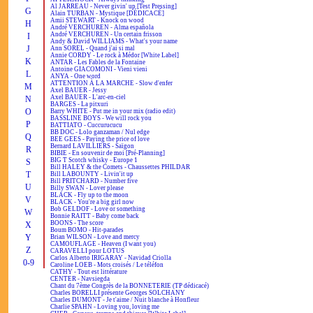
Al JARREAU - Never givin' up [Test Pressing]
G
Alain TURBAN - Mystique [DÉDICACÉ]
Amii STEWART - Knock on wood
H
André VERCHUREN - Alma española
André VERCHUREN - Un certain frisson
I
Andy & David WILLIAMS - What's your name
J
Ann SOREL - Quand j'ai si mal
Annie CORDY - Le rock à Médor [White Label]
K
ANTAR - Les Fables de la Fontaine
Antoine GIACOMONI - Vieni vieni
L
ANYA - One word
ATTENTION À LA MARCHE - Slow d'enfer
M
Axel BAUER - Jessy
Axel BAUER - L'arc-en-ciel
N
BARGES - La pitxuri
O
Barry WHITE - Put me in your mix (radio edit)
BASSLINE BOYS - We will rock you
P
BATTIATO - Cuccurucucu
BB DOC - Lolo ganzaman / Nul edge
Q
BEE GEES - Paying the price of love
Bernard LAVILLIERS - Saïgon
R
BIBIE - En souvenir de moi [Pré-Planning]
BIG T Scotch whisky - Europe 1
S
Bill HALEY & the Comets - Chaussettes PHILDAR
T
Bill LABOUNTY - Livin'it up
Bill PRITCHARD - Number five
U
Billy SWAN - Lover please
BLACK - Fly up to the moon
V
BLACK - You're a big girl now
Bob GELDOF - Love or something
W
Bonnie RAITT - Baby come back
BOONS - The score
X
Boum BOMO - Hit-parades
Y
Brian WILSON - Love and mercy
CAMOUFLAGE - Heaven (I want you)
Z
CARAVELLI pour LOTUS
Carlos Alberto IRIGARAY - Navidad Criolla
0-9
Caroline LOEB - Mots croisés / Le téléfon
CATHY - Tout est littérature
CENTER - Navsiegda
Chant du 7ème Congrès de la BONNETERIE (TP dédicacé)
Charles BORELLI présente Georges SOLCHANY
Charles DUMONT - Je t'aime / Nuit blanche à Honfleur
Charlie SPAHN - Loving you, loving me