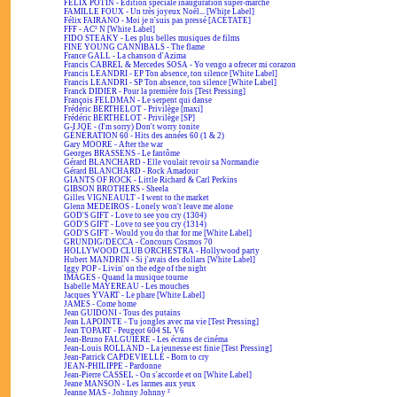
FÉLIX POTIN - Édition spéciale inauguration super-marché
FAMILLE FOUX - Un très joyeux Noël... [White Label]
Félix FAIRANO - Moi je n'suis pas pressé [ACÉTATE]
FFF - AC² N [White Label]
FIDO STEAKY - Les plus belles musiques de films
FINE YOUNG CANNIBALS - The flame
France GALL - La chanson d'Azima
Francis CABREL & Mercedes SOSA - Yo vengo a ofrecer mi corazon
Francis LEANDRI - EP Ton absence, ton silence [White Label]
Francis LEANDRI - SP Ton absence, ton silence [White Label]
Franck DIDIER - Pour la première fois [Test Pressing]
François FELDMAN - Le serpent qui danse
Frédéric BERTHELOT - Privilège [maxi]
Frédéric BERTHELOT - Privilège [SP]
G-I JOE - (I'm sorry) Don't worry tonite
GÉNÉRATION 60 - Hits des années 60 (1 & 2)
Gary MOORE - After the war
Georges BRASSENS - Le fantôme
Gérard BLANCHARD - Elle voulait revoir sa Normandie
Gérard BLANCHARD - Rock Amadour
GIANTS OF ROCK - Little Richard & Carl Perkins
GIBSON BROTHERS - Sheela
Gilles VIGNEAULT - I went to the market
Glenn MEDEIROS - Lonely won't leave me alone
GOD'S GIFT - Love to see you cry (1304)
GOD'S GIFT - Love to see you cry (1314)
GOD'S GIFT - Would you do that for me [White Label]
GRUNDIG/DECCA - Concours Cosmos 70
HOLLYWOOD CLUB ORCHESTRA - Hollywood party
Hubert MANDRIN - Si j'avais des dollars [White Label]
Iggy POP - Livin' on the edge of the night
IMAGES - Quand la musique tourne
Isabelle MAYEREAU - Les mouches
Jacques YVART - Le phare [White Label]
JAMES - Come home
Jean GUIDONI - Tous des putains
Jean LAPOINTE - Tu jongles avec ma vie [Test Pressing]
Jean TOPART - Peugeot 604 SL V6
Jean-Bruno FALGUIÈRE - Les écrans de cinéma
Jean-Louis ROLLAND - La jeunesse est finie [Test Pressing]
Jean-Patrick CAPDEVIELLE - Born to cry
JEAN-PHILIPPE - Pardonne
Jean-Pierre CASSEL - On s'accorde et on [White Label]
Jeane MANSON - Les larmes aux yeux
Jeanne MAS - Johnny Johnny ²