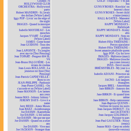
Cosmos 70
GOLD - Tropicana / T'es pas
HOLLYWOOD CLUB
fou
ORCHESTRA - Hollywood
GUNS N'ROSES - Knockin' on
party
heaven's door
Hubert MANDRIN - Si j'avais
GUNS N'ROSES - Sweet child
des dollars [White Label]
o'mine (remix)
Iggy POP - Livin' on the edge of
HALL & OATES - Maneater
the night
[White Label]
IMAGES - Quand la musique
HAPPY MONDAYS -
tourne
Hallelujah
Isabelle MAYEREAU - Les
HAPPY MONDAYS - Kinky
mouches
afro
Jacques YVART - Le phare
HAPPY MONDAYS - Step on
[White Label]
(US Mix)
JAMES - Come home
Hubert-Félix THIÉFAINE -
Jean GUIDONI - Tous des
Precox ejaculator
putains
Hubert-Félix THIÉFAINE -
Jean LAPOINTE - Tu jongles
Sweet amanite phalloïde queen
avec ma vie [Test Pressing]
Iggy POP - Cry for love
Jean TOPART - Peugeot 604 SL
IMAGES - Maîtresse (maxi)
V6
IMAGES - Maîtresse (touche
Jean-Bruno FALGUIÈRE - Les
pas à mes tresses)
écrans de cinéma
INXS - Devil inside
Jean-Louis ROLLAND - La
IRRÉSISTIBLES - My year is a
jeunesse est finie [Test
day
Pressing]
Isabelle ADJANI - Princesse au
Jean-Patrick CAPDEVIELLE -
petit pois
Born to cry
JACNO - Les langues
JEAN-PHILIPPE - Pardonne
étrangères
Jean-Pierre CASSEL - On
Jacques BREL - Amsterdam
s'accorde et on [White Label]
Jane BIRKIN - Amours des
Jeane MANSON - Les larmes
feintes
aux yeux
Jane BIRKIN - Et quand bien
Jeanne MAS - Johnny Johnny ²
même
JEREMY DAYS - Give it a
Jane BIRKIN - Help camionneur
name
Jean-Baptiste QUENIN -
Jerry REED - Amos Moses
Veilleur de toutes les nuits
Joan BAEZ - Asimbonanga
Jean-Jacques DEBOUT - Un
Joe DASSIN - Kanterbräu
mot [ACÉTATE]
Joe DASSIN - L'été indien
Jean-Jacques GOLDMAN -
Joe DASSIN - Me que me que
Puisque tu pars
Joe DASSIN - Quand on a seize
Jean-Paul GAULTIER - Noisy
ans
(remix)
Joe DASSIN - Vive moi
Jeanne MAS - Cœur en stéréo
Joe JACKSON - Stranger than
(nouvelle version)