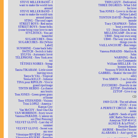
STEVE MILLER BAND - I
THIN LIZZY - Dedication
want to make the world turn
THREE DEGREES - What I did
around
for love
STEVE MILLER BAND - I
Tom JONES - Love is in the air
want to make the world turn
[White Label]
around (maxi)
TONTON DAVID - Peuples du
STING - The soul cages
monde
STREET BOYS - Red moon
Tracy CHAPMAN - Talkin
STREET BOYS - Some folks
'bout a revolution
(come bring your love to me)
U2 - Jesus-Christ & John
STYLISTICS - You are
MELLENCAMP - Do re mi
beautiful
UB40 - Sing our own song
SUGARCUBES - Deus
UB40 - The way you do the
SUGARCUBES - Hit [White
things you do
Label]
VAILLANCOURT - Bon temps
SUNSHINE - Come back baby
rouler
SWITCH - Switch it baby
Vanessa PARADIS - Marilyn &
SYLVIA - Automatic lover
John
TÉLÉPHONE - New York avec
WARNING - Rock
toi
city/Commando
TÉTINES NOIRES - Streap
William SHELLER - Un
Teac
homme heureux
Tanita TIKARAM - Little sister
Youssou N'DOUR & Peter
leaving town
GABRIEL - Shakin' the tree (DJ
Tanya St VAL - Tropical
edit)
Teresa KELLY - Johnnie
Yves SIMON - 2 ou 3 choses
TINA pour RIPOLIN - Vive le
pour elle
grand ripolinage
ZUCCHERO - Diavolo in me
TINTIN HEBDO - La chasse
ZZTOP - Doubleback
aux bruits
ZZTOP - Give it up
Tom JONES - Green green grass
CD
of home
Tony STEFANIDIS - Visions
1969 CLUB - The red album
Trini LOPEZ - America /
4YOU - 4 you
Kansas City
A PERFECT CIRCLE - Mer de
Van McCOY - Soul Cha Cha
noms
VAN MORRISON - Ivory tower
AaRON - Seeds of gold
Vanessa PARADIS - L'amour en
ABC Radio Networks -
soi [Test Pressing]
American TOP 40 # 51
VELVET GLOVE - Last day of
AGNÈS B. & la FNAC -
summer
Dernière Bande
VELVET GLOVE - Sweet was
AKIRISE - Brouiller l'écoute
my rose
ALABAMA 3 - Ain't goin' to
Véronique RIVIÈRE - Georges
Goa
Véronique RIVIÈRE - Première