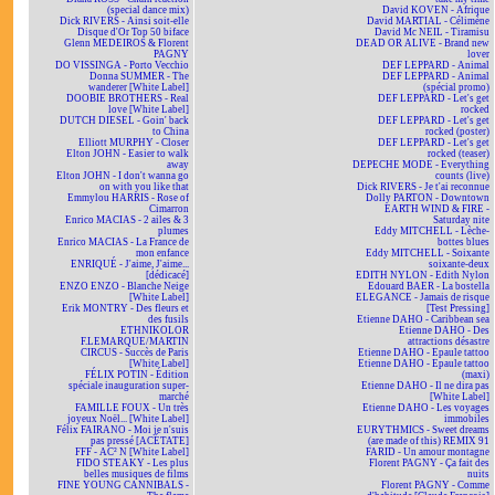
(special dance mix)
David KOVEN - Afrique
Dick RIVERS - Ainsi soit-elle
David MARTIAL - Célimène
Disque d'Or Top 50 biface
David Mc NEIL - Tiramisu
Glenn MEDEIROS & Florent
DEAD OR ALIVE - Brand new
PAGNY
lover
DO VISSINGA - Porto Vecchio
DEF LEPPARD - Animal
Donna SUMMER - The
DEF LEPPARD - Animal
wanderer [White Label]
(spécial promo)
DOOBIE BROTHERS - Real
DEF LEPPARD - Let's get
love [White Label]
rocked
DUTCH DIESEL - Goin' back
DEF LEPPARD - Let's get
to China
rocked (poster)
Elliott MURPHY - Closer
DEF LEPPARD - Let's get
Elton JOHN - Easier to walk
rocked (teaser)
away
DEPECHE MODE - Everything
Elton JOHN - I don't wanna go
counts (live)
on with you like that
Dick RIVERS - Je t'ai reconnue
Emmylou HARRIS - Rose of
Dolly PARTON - Downtown
Cimarron
EARTH WIND & FIRE -
Enrico MACIAS - 2 ailes & 3
Saturday nite
plumes
Eddy MITCHELL - Lèche-
Enrico MACIAS - La France de
bottes blues
mon enfance
Eddy MITCHELL - Soixante
ENRIQUÉ - J'aime, J'aime...
soixante-deux
[dédicacé]
EDITH NYLON - Edith Nylon
ENZO ENZO - Blanche Neige
Edouard BAER - La bostella
[White Label]
ELEGANCE - Jamais de risque
Erik MONTRY - Des fleurs et
[Test Pressing]
des fusils
Etienne DAHO - Caribbean sea
ETHNIKOLOR
Etienne DAHO - Des
F.LEMARQUE/MARTIN
attractions désastre
CIRCUS - Succès de Paris
Etienne DAHO - Epaule tattoo
[White Label]
Etienne DAHO - Epaule tattoo
FÉLIX POTIN - Édition
(maxi)
spéciale inauguration super-
Etienne DAHO - Il ne dira pas
marché
[White Label]
FAMILLE FOUX - Un très
Etienne DAHO - Les voyages
joyeux Noël... [White Label]
immobiles
Félix FAIRANO - Moi je n'suis
EURYTHMICS - Sweet dreams
pas pressé [ACÉTATE]
(are made of this) REMIX 91
FFF - AC² N [White Label]
FARID - Un amour montagne
FIDO STEAKY - Les plus
Florent PAGNY - Ça fait des
belles musiques de films
nuits
FINE YOUNG CANNIBALS -
Florent PAGNY - Comme