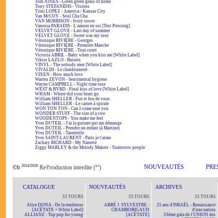
Tom JONES - Green green grass of home
Tony STEFANIDIS - Visions
Trini LOPEZ - America / Kansas City
Van McCOY - Soul Cha Cha
VAN MORRISON - Ivory tower
Vanessa PARADIS - L'amour en soi [Test Pressing]
VELVET GLOVE - Last day of summer
VELVET GLOVE - Sweet was my rose
Véronique RIVIÈRE - Georges
Véronique RIVIÈRE - Première Manche
Véronique RIVIÈRE - Tout court
Victoria ABRIL - Baby when you kiss me [White Label]
Viktor LAZLO - Baisers
VINYL - The nobody men [White Label]
VIVALDI - Le chardonneret
VIXEN - How much love
Warren ZEVON - Sentimental hygiene
Wayne CAMPBELL - Night time rose
WEST & BYRD - Final kiss of love [White Label]
WHAM - Where did your heart go
William SHELLER - Fier et fou de vous
William SHELLER - Le carnet à spirale
WON TON TON - Can I come near you
WONDER STUFF - The size of a cow
WOODENTOPS - You make me feel
Yves DUTEIL - J'ai la guitare qui me démange
Yves DUTEIL - Prendre un enfant (à Martine)
Yves DUTEIL - Tarentelle
Yves SAINT-LAURENT - Paris je t'aime
Zachary RICHARD - My Nanette
Ziggy MARLEY & the Melody Makers - Tomorrow people
2014/2026
ici
NOUVEAUTÉS
PRE
©b
Re℗roduction interdite (
)
CATALOGUE
NOUVEAUTÉS
ARCHIVES
33 TOURS
33 TOURS
33 TOURS
Alice DONA - De la tendresse
ABBÉ J. SYLVESTRE -
25 ans d'ISRAËL - Renaissance
[ACÉTATE + White Label]
CHAMBORIGAUD
d'une nation
ALLIANZ - Top pop for young
[ACÉTATE]
33ème gala de l'UNION des