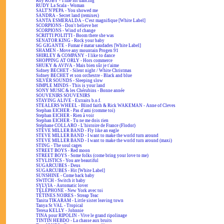
Roy ROBY - Time for dancing
RUDY La Scala - Woman
SALT'N'PEPA - You showed me
SANDRA - Secret land (remixes)
SANTA ESMERALDA - C'est magnifique [White Label]
SCORPIONS - Don't believe her
SCORPIONS - Wind of change
SCRITTI POLITTI - Boom there she was
SENATOR KING - Rock your baby
SG GIGANTE - Fumar é matar saudades [White Label]
SHAMEN - Move any mountain Progen 91
SHIRLEY & COMPANY - I like to dance
SHOPPING AT ORLY - Hors commerce
SHUKY & AVIVA - Mais bien sûr je t'aime
Sidney BECHET - Silent night / White Christmas
Sidney BECHET et son orchestre - Black and blue
SILVER SOUNDS - Sleeping slow
SIMPLE MINDS - This is your land
SONY MUSIC & les Chérubins - Bonne année
SOUVENIRS SOUVENIRS
STAYING ALIVE - Extraits b.o.f.
STEALERS WHEEL - Blind faith & Rick WAKEMAN - Anne of Cleves
Stephan EICHER - Pas d'ami (comme toi)
Stephan EICHER - Rien à voir
Stephan EICHER - Tu ne me dois rien
Stéphane COLLARO - L'histoire de France (Flodor)
STEVE MILLER BAND - Fly like an eagle
STEVE MILLER BAND - I want to make the world turn around
STEVE MILLER BAND - I want to make the world turn around (maxi)
STING - The soul cages
STREET BOYS - Red moon
STREET BOYS - Some folks (come bring your love to me)
STYLISTICS - You are beautiful
SUGARCUBES - Deus
SUGARCUBES - Hit [White Label]
SUNSHINE - Come back baby
SWITCH - Switch it baby
SYLVIA - Automatic lover
TÉLÉPHONE - New York avec toi
TÉTINES NOIRES - Streap Teac
Tanita TIKARAM - Little sister leaving town
Tanya St VAL - Tropical
Teresa KELLY - Johnnie
TINA pour RIPOLIN - Vive le grand ripolinage
TINTIN HEBDO - La chasse aux bruits