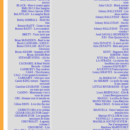
justice
cries
BLACK - Here it comes again
John CALE - Black acetate
BMG 99/11 Hot Sampler
PROMO
BMG News Janvier 1999
Johnny HALLYDAY - Les
Bob DYLAN - Le sampler Rock
duos inédits
and Folk
Johnny HALLYDAY - Rester
Bobby KIMBALL - Hold the
libre
line
Johnny HALLYDAY - Succès
Bonnie RAITT - Come to me
garantis
Bonnie RAITT - Love sneakin'
Johnny HALLYDAY - Un jour
up on you
viendra ²
BRETT - Trois nuits par
Jordi SAVALL/HESPERION
semaine
XXI - Don Quijote de la
Brian McFADDEN - Real to me
Mancha
Brock LANDARS - S.M.D.U.
Julie ZENATTI - À quoi ça sert
Bruno COULAIS - B.O.F. Les
Julie ZENATTI - Mon ami pour
Choristes
la vie
Bryan ADAMS - Summer of 69
KENT - Hagnesta Hill
Bryan ADAMS/Rod
KMFDM - Nihil
STEWART/STING - All for
KYO feat. SITA - Le chemin
love
LA STRADA - La saison des
CACHAREL & Real World
bouffons (en concert)
Records - Gifted
Laurence EQUILBEY -
CADBURY's Top cookies
ACCENTUS/Transcriptions
CAKE - The distance
Lenny KRAVITZ - In-store play
CALI - C'est quand le bonheur ?
sampler
CARHARTT - Old new soul
les MARACAS - Vivants !
Carole KING tribute - Tapestry
les SHERIFF - Le goût du sang
revisited
et des larmes
Caroline LEGRAND - Comme
LITTLE RIVER BAND - If I get
un train qui roule
lucky
CASINO - Maintenant c'est à
Louis BERTIGNAC - Elle &
vous de jouer
Louis/Bertignacoustic
CBS - Demain tout le monde en
MANAU - La tribu de Dana
parlera
MANO NEGRA - Casa Babylon
Céline DION - Live (for the one
Manu CHAO - Si berie m'était
I love)
contéee
CERRUTI 1881 et le cinéma
MANUELA - Faire l'amour une
CESAR COLLECTOR Canal+
dernière fois
CHAMOIS D'OR - Les grandes
Martine ST-CLAIR & Gino
musiques de films
VANNELLI - L'amour est loi
CHEVROLET - Legends
MASSILIA SOUND SYSTEM -
volume 2
Pas d'arrangement
CHOUBENE - Lila
Matthieu MARTOURET