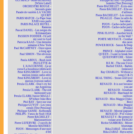
OLYMPICS - Mine exclusively
Philippe RUSSO - En pleine
[White Label]
lumière [Test Pressing]
ORCHESTRE ROUGE -
Pierre BACHELET - Écris-moi
Seconds grate
Pierre BACHELET - Elle est
Parade de variétés LA VACHE
d'ailleurs
QUI RIT
Pierre BACHELET - Les corons
PARIS MATCH - Le Pape Jean
PIGALLE - Dans la salle du
XXIII vous parle
bar-tabac...
PARIS PALACE HOTEL -
PIJON - Cache-cache party
Ramona
PIJON - Cache-cache party
Pascal DANEL - Les neiges du
(remix)
Kilimandjaro
PINK FLOYD - Another brick
PASSION FODDER - I'd sell
in the Wall ²
my soul to God
PORTE MENTAUX - Combat
Patricia KAAS - Une dernière
des races
semaine à New York
POWER ROCK - Saxon & Deep
Paul McCARTNEY - Once upon
Purple
a long ago
PRINCE - Alphabet street
Paul SIMON - The obvious
QUEEN - I want to break free
child
QUEENSRYCHE - Silent
Paula ABDUL - Rush rush
lucidity
PAULETTE de
R.E.M. - The one I love
L'AJACCIENNE - Ça se
Rachid TAHA - Barbès
corse/La boudeuse (dédicacé)
[remixes]
Peter KINGSBERY - Love in
Ray CHARLES - Without a
motion (remix radio edit)
song (1 & 2)
Peter KINGSBERY - Love in
REAL THING - Stone cold love
motion (version radio)
affair
Petula CLARK - Don't cry for
RENAUD - It is not because
me Argentina
you are
Petula CLARK - The old
RENAUD - Jonathan
fashioned way
RENAUD - Marchand de
Petula CLARK/Junior MAGLI -
cailloux
SP biface Juke-Box
RENAUD - Miss Maggie [Juke-
Phil RAY - Save our star
Box]
Philippe GUYOT - Les yeux
RENAUD - Miss Maggie
cernés [Test Pressing]
[Promo]
Philippe SAISSE - Kelbomek
RENAUD - Mistral gagnant
PHILIPS - Vœux de Noël 1958
RENAUD - P'tit voleur
Pierre BACHELET -
RENAULT 4 - Re-prenez le
Marionnettiste
volant avec FANGIO
Pierre LEFEBVRE - 2 succès de
Richie SAMBORA - Mister
Mireille MATHIEU
bluesman
PIJON - Mensonges d'une nuit
Rika ZARAÏ - Aba-nibi
d'été
Rika ZARAÏ - Hava netse