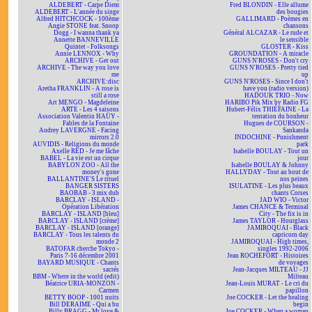
ALDEBERT - Carpe Diem
Fred BLONDIN - Elle allume
ALDEBERT - L'année du singe
des bougies
Alfred HITCHCOCK - 100ème
GALLIMARD - Poèmes en
Angie STONE feat. Snoop
chansons
Dogg - I wanna thank ya
Général ALCAZAR - Le rude et
Annette BANNEVILLE
le sensible
Quintet - Folksongs
GLOSTER - Kiss
Annie LENNOX - Why
GROUNDATION - A miracle
ARCHIVE - Get out
GUNS N'ROSES - Don't cry
ARCHIVE - The way you love
GUNS N'ROSES - Pretty tied
me
up
ARCHIVE:disc
GUNS N'ROSES - Since I don't
Aretha FRANKLIN - A rose is
have you (radio version)
still a rose
HADOUK TRIO - Now
Art MENGO - Magdeleine
HARIBO Pik Mix by Radio FG
ARTE - Les 4 saisons
Hubert-Félix THIÉFAINE - La
Association Valentin HAÜY -
tentation du bonheur
Fables de la Fontaine
Hugues de COURSON -
Audrey LAVERGNE - Facing
Sankanda
mirrors 2.0
INDOCHINE - Punishment
AUVIDIS - Religions du monde
park
Axelle RED - Je me fâche
Isabelle BOULAY - Tout un
BABEL - La vie est un cirque
jour
BABYLON ZOO - All the
Isabelle BOULAY & Johnny
money's gone
HALLYDAY - Tout au bout de
BALLANTINE'S Le rituel
nos peines
BANGER SISTERS
ISULATINE - Les plus beaux
BAOBAB - 3 mix dub
chants Corses
BARCLAY - ISLAND -
JAD WIO - Victor
Opération Libération
James CHANCE & Terminal
BARCLAY - ISLAND [bleu]
City - The fix is in
BARCLAY - ISLAND [crème]
James TAYLOR - Hourglass
BARCLAY - ISLAND [orange]
JAMIROQUAI - Black
BARCLAY - Tous les talents du
capricorn day
monde 2
JAMIROQUAI - High times,
BATOFAR cherche Tokyo -
singles 1992-2006
Paris 7-16 décembre 2001
Jean ROCHEFORT - Histoires
BAYARD MUSIQUE - Chants
de voyages
sacrés
Jean-Jacques MILTEAU - JJ
BBM - Where in the world (edit)
Milteau
Béatrice URIA-MONZON -
Jean-Louis MURAT - Le cri du
Carmen
papillon
BETTY BOOP - 1001 nuits
Joe COCKER - Let the healing
Bill DERAIME - Qui a bu
begin
Billy BRAGG - Mr love &
Joe COCKER - When a woman