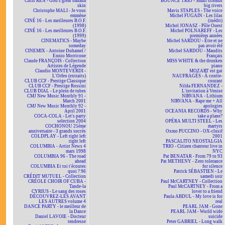
Chris REA - God's great banana
BOUNCE TRIO - Small streams
skin
big rivers
Christophe MALI - Je vous
Mavis STAPLES - The voice
emmène
Michel FUGAIN - Les lilas
CINÉ 16 - Les meilleures B.O.F.
(inédit)
(1998)
Michel JONASZ - Pôle Ouest
CINÉ 16 - Les meilleures B.O.F.
Michel POLNAREFF - Les
(1999)
premières années
CINEMATICS - Maybe
Michel SARDOU - Être et ne
someday
pas avoir été
CINEMIX - Antoine Duhamel /
Michel SARDOU - Maudits
Ennio Morricone
Français
Claude FRANÇOIS - Collection
MISS WHITE & the drunken
Artistes de Légende
piano
Claudio MONTEVERDI -
MOZART est gai
L'Orfeo (extraits)
NAUFRAGÉS - À contre-
CLUB CCF - Prestige Classique
courant
CLUB CCF - Prestige Rossini
Nilda FERNANDEZ -
CLUB DIAL - Le plein de tubes
L'invitation à Venise
CMJ New Music Monthly 91 -
NIRVANA - Lithium
March 2001
NIRVANA - Rape me + All
CMJ New Music Monthly 92 -
apologies
April 2001
OCEANIA RECORDS - Why
COCA-COLA - Let's party
take a plane?
selection 2004
OPÉRA MULTI STEEL - Les
COCHONOU 25ème
martyrs
anniversaire - 3 grands succès
Oxmo PUCCINO - OX-clusif
COLDPLAY - Left right left
2001
right left
PASCALITO NEOSTALGIA
COLUMBIA - Artist News 4
TRIO - Citizen chanteur live in
mars 1998
NYC
COLUMBIA 96 - The road
Pat BENATAR - From 79 to 93
ahead
Pat METHENY - Zero tolerance
COLUMBIA Et toi t'écoutes
for silence
quoi ? 96
Patrick SÉBASTIEN - Le
CRÉDIT MUTUEL - Collection
samedi soir
CRÉOLE CHOIR OF CUBA -
Paul McCARTNEY - Collection
Tande-la
Paul McCARTNEY - From a
CYRIUS - Le sang des roses
lover to a friend
DÉCOUVREZ-LES AVANT
Paula ABDUL - My love is for
LES AUTRES volume 4
real
DANCE PARTY - le meilleur de
PEARL JAM - Gone
la Dance
PEARL JAM - World wide
Daniel LAVOIE - Docteur
suicide
tendresse
Peter GABRIEL - Long walk