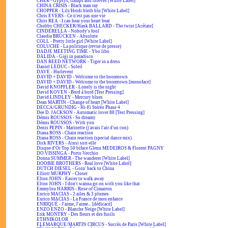
CHER - Gypsys, tramps and thieves [White Label]
CHINA CRISIS - Black man ray
CHOPPER - Lili/Heidi bleib blu [White Label]
Chris EVERS - Ce n'est pas une vie
Chris REA - I can hear your heart beat
Chubby CHECKER/Hank BALLARD - The twist [Acétate]
CINDERELLA - Nobody's fool
Claudia BRÜCKEN - Absolute
COLL - Pretty little girl [White Label]
COLUCHE - La politique (revue de presse)
DADJE MEETING TIME - Ybo libo
DALIDA - Gigi in paradisco
DAN REED NETWORK - Tiger in a dress
Daniel LEDUC - Soleil
DAVE - Hurlevent
DAVID + DAVID - Welcome to the boomtown
DAVID + DAVID - Welcome to the boomtown [monoface]
David KNOPFLER - Lonely is the night
David KOVEN - Bord à bord [Test Pressing]
David LINDLEY - Mercury blues
Dean MARTIN - Change of heart [White Label]
DECCA/GRUNDIG - Hi-Fi Stéréo Phase 4
Dee D. JACKSON - Automatic lover 88 [Test Pressing]
Démis ROUSSOS - So dreamy
Démis ROUSSOS - With you
Denis PEPIN - Marinette (j'avais l'air d'un con)
Diana ROSS - Chain reaction
Diana ROSS - Chain reaction (special dance mix)
Dick RIVERS - Ainsi soit-elle
Disque d'Or Top 50 biface Glenn MEDEIROS & Florent PAGNY
DO VISSINGA - Porto Vecchio
Donna SUMMER - The wanderer [White Label]
DOOBIE BROTHERS - Real love [White Label]
DUTCH DIESEL - Goin' back to China
Elliott MURPHY - Closer
Elton JOHN - Easier to walk away
Elton JOHN - I don't wanna go on with you like that
Emmylou HARRIS - Rose of Cimarron
Enrico MACIAS - 2 ailes & 3 plumes
Enrico MACIAS - La France de mon enfance
ENRIQUÉ - J'aime, J'aime... [dédicacé]
ENZO ENZO - Blanche Neige [White Label]
Erik MONTRY - Des fleurs et des fusils
ETHNIKOLOR
F.LEMARQUE/MARTIN CIRCUS - Succès de Paris [White Label]