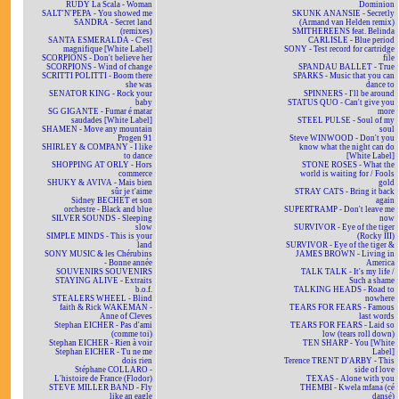
RUDY La Scala - Woman
Dominion
SALT'N'PEPA - You showed me
SKUNK ANANSIE - Secretly
SANDRA - Secret land
(Armand van Helden remix)
(remixes)
SMITHEREENS feat. Belinda
SANTA ESMERALDA - C'est
CARLISLE - Blue period
magnifique [White Label]
SONY - Test record for cartridge
SCORPIONS - Don't believe her
file
SCORPIONS - Wind of change
SPANDAU BALLET - True
SCRITTI POLITTI - Boom there
SPARKS - Music that you can
she was
dance to
SENATOR KING - Rock your
SPINNERS - I'll be around
baby
STATUS QUO - Can't give you
SG GIGANTE - Fumar é matar
more
saudades [White Label]
STEEL PULSE - Soul of my
SHAMEN - Move any mountain
soul
Progen 91
Steve WINWOOD - Don't you
SHIRLEY & COMPANY - I like
know what the night can do
to dance
[White Label]
SHOPPING AT ORLY - Hors
STONE ROSES - What the
commerce
world is waiting for / Fools
SHUKY & AVIVA - Mais bien
gold
sûr je t'aime
STRAY CATS - Bring it back
Sidney BECHET et son
again
orchestre - Black and blue
SUPERTRAMP - Don't leave me
SILVER SOUNDS - Sleeping
now
slow
SURVIVOR - Eye of the tiger
SIMPLE MINDS - This is your
(Rocky III)
land
SURVIVOR - Eye of the tiger &
SONY MUSIC & les Chérubins
JAMES BROWN - Living in
- Bonne année
America
SOUVENIRS SOUVENIRS
TALK TALK - It's my life /
STAYING ALIVE - Extraits
Such a shame
b.o.f.
TALKING HEADS - Road to
STEALERS WHEEL - Blind
nowhere
faith & Rick WAKEMAN -
TEARS FOR FEARS - Famous
Anne of Cleves
last words
Stephan EICHER - Pas d'ami
TEARS FOR FEARS - Laid so
(comme toi)
low (tears roll down)
Stephan EICHER - Rien à voir
TEN SHARP - You [White
Stephan EICHER - Tu ne me
Label]
dois rien
Terence TRENT D'ARBY - This
Stéphane COLLARO -
side of love
L'histoire de France (Flodor)
TEXAS - Alone with you
STEVE MILLER BAND - Fly
THEMBI - Kwela mfana (cé
like an eagle
dansé)