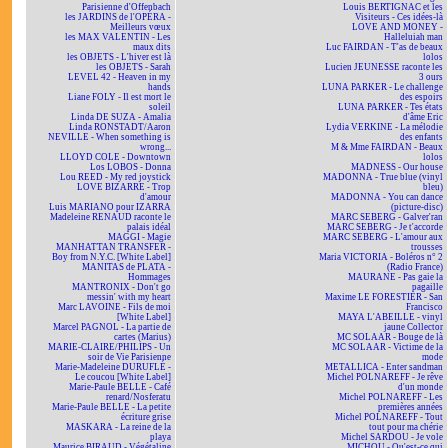
Parisienne d'Offenbach
Louis BERTIGNAC et les
les JARDINS de l'OPÉRA -
Visiteurs - Ces idées-là
Meilleurs vœux
LOVE AND MONEY -
les MAX VALENTIN - Les
Halleluiah man
maux dits
Luc FAIRDAN - T'as de beaux
les OBJETS - L'hiver est là
lolos
les OBJETS - Sarah
Lucien JEUNESSE raconte les
LEVEL 42 - Heaven in my
3 ours
hands
LUNA PARKER - Le challenge
Liane FOLY - Il est mort le
des espoirs
soleil
LUNA PARKER - Tes états
Linda DE SUZA - Amalia
d'âme Eric
Linda RONSTADT/Aaron
Lydia VERKINE - La mélodie
NEVILLE - When something is
des enfants
wrong...
M & Mme FAIRDAN - Beaux
LLOYD COLE - Downtown
lolos
Los LOBOS - Donna
MADNESS - Our house
Lou REED - My red joystick
MADONNA - True blue (vinyl
LOVE BIZARRE - Trop
bleu)
d'amour
MADONNA - You can dance
Luis MARIANO pour IZARRA
(picture-disc)
Madeleine RENAUD raconte le
MARC SEBERG - Galver'ran
palais idéal
MARC SEBERG - Je t'accorde
MAGGI - Magie
MARC SEBERG - L'amour aux
MANHATTAN TRANSFER -
trousses
Boy from N.Y.C. [White Label]
Maria VICTORIA - Boléros n° 2
MANITAS de PLATA -
(Radio France)
Hommages
MAURANE - Pas gaie la
MANTRONIX - Don't go
pagaille
messin' with my heart
Maxime LE FORESTIER - San
Marc LAVOINE - Fils de moi
Francisco
[White Label]
MAYA L'ABEILLE - vinyl
Marcel PAGNOL - La partie de
jaune Collector
cartes (Marius)
MC SOLAAR - Bouge de là
MARIE-CLAIRE/PHILIPS - Un
MC SOLAAR - Victime de la
soir de Vie Parisienne
mode
Marie-Madeleine DURUFLÉ -
METALLICA - Enter sandman
Le coucou [White Label]
Michel POLNAREFF - Je rêve
Marie-Paule BELLE - Café
d'un monde
renard/Nosferatu
Michel POLNAREFF - Les
Marie-Paule BELLE - La petite
premières années
écriture grise
Michel POLNAREFF - Tout
MASKARA - La reine de la
tout pour ma chérie
playa
Michel SARDOU - Je vole
Maurice BIRAUD - Végétaline
MICHOU - Qu'est-ce qui