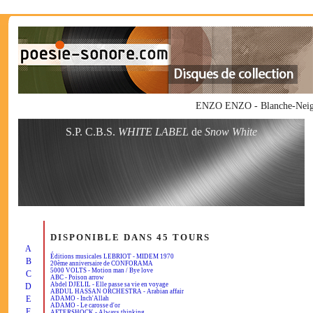
ENZO ENZO - Blanche-Neige
S.P. C.B.S.
WHITE LABEL
de
Snow White
DISPONIBLE DANS 45 TOURS
A
Éditions musicales LEBRIOT - MIDEM 1970
B
20ème anniversaire de CONFORAMA
5000 VOLTS - Motion man / Bye love
C
ABC - Poison arrow
Abdel DJELIL - Elle passe sa vie en voyage
D
ABDUL HASSAN ORCHESTRA - Arabian affair
E
ADAMO - Inch'Allah
ADAMO - Le carosse d'or
F
AFTERSHOCK - Always thinking