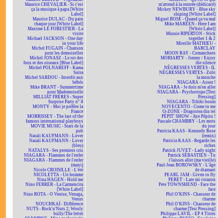
Maurice CHEVALIER - Si c'est
m'attend à la rentrée (dédicacé)
ça la musique à papa [White
Mickey NEWBURY - Blue sky
Label]
shining [White Label]
Maurice DULAC - Du pain
Miguel BOSÉ - Quand ça va mal
chaque jour [White Label]
Mike MAREEN - Here I am
Maxime LE FORESTIER - La
[White Label]
visite
Minnie RIPERTON - Stick
Michael JACKSON - One day
together 1 & 2
in your life
Mireille MATHIEU -
Michel FUGAIN - Chanson
BARCLAY
pour les demoiselles
MOON RAY - Comanchero
Michel JONASZ - Le roi des
MORIARTY - Jimmy / Enjoy
fous et des oiseaux [Blue Label]
the silence
Michel POLNAREFF - Kama
NÉGRESSES VERTES - IL
Sutra
NÉGRESSES VERTES - Zobi
Michel SARDOU - Interdit aux
la mouche
bébés
NIAGARA - Assez !
Mike BRANT - Summertime
NIAGARA - Je dois m'en aller
pour Mademoiselle
NIAGARA - Psychotrope [Test
MILLIAT FRÈRES - Super
Pressing]
Surprise Party n° 8
NIAGARA - Tchiki boum
MONTY - Moi je préfère la
NOVECENTO - Come to me
France
O-ZONE - Dragostea din teï
MORRISSEY - The last of the
PÉPIT' SHOW - Aye Pépito !
famous international playboys
Pascale CHAMBRY - Les mots
MOVIE MUSIC - Stars de la
du jour
pub
Patricia KAAS - Kennedy Rose
Natali KAUFMANN - Lover
(remix)
Natali KAUFMANN - Lover
Patricia KAAS - Regarde les
(bleu)
riches
NATALYS - Ses premiers cris
Patrick JUVET - Lady night
NIAGARA - Flammes de l'enfer
Patrick SÉBASTIEN - Tu
NIAGARA - Flammes de l'enfer
t'laisses aller (ma vieille)
(maxi)
Paul-Jean BOROWSKY - L'âge
Nicole CROISILLE - L'été
de diamant
NICOLETTA - Un homme
PEARL JAM - Given to fly
Nina HAGEN - Hold me
PERET - Late mi corazon
Nino FERRER - La Carmencita
Pete TOWNSHEND - Face the
[White Label]
face
Nino ROTA - O Venise, Venaga,
Phil O'KINS - Chasseur de
Venus
charme
NOUCHKAÏ - Différence
Phil O'KINS - Chasseur de
NUTS - Rock'n'Nuts 2, Wooly
charme [Test Pressing]
bully/The letter
Philippe LAVIL - EP 4 Titres