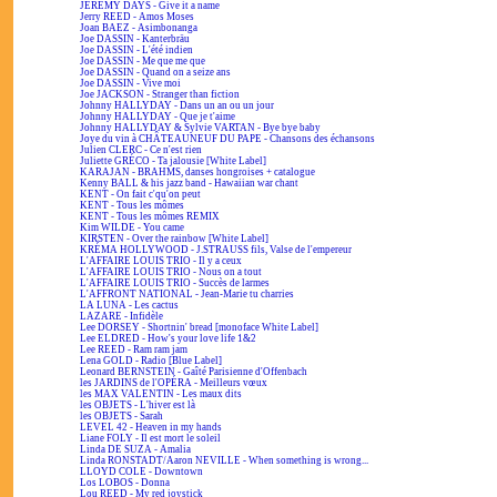
JEREMY DAYS - Give it a name
Jerry REED - Amos Moses
Joan BAEZ - Asimbonanga
Joe DASSIN - Kanterbräu
Joe DASSIN - L'été indien
Joe DASSIN - Me que me que
Joe DASSIN - Quand on a seize ans
Joe DASSIN - Vive moi
Joe JACKSON - Stranger than fiction
Johnny HALLYDAY - Dans un an ou un jour
Johnny HALLYDAY - Que je t'aime
Johnny HALLYDAY & Sylvie VARTAN - Bye bye baby
Joye du vin à CHÂTEAUNEUF DU PAPE - Chansons des échansons
Julien CLERC - Ce n'est rien
Juliette GRÉCO - Ta jalousie [White Label]
KARAJAN - BRAHMS, danses hongroises + catalogue
Kenny BALL & his jazz band - Hawaiian war chant
KENT - On fait c'qu'on peut
KENT - Tous les mômes
KENT - Tous les mômes REMIX
Kim WILDE - You came
KIRSTEN - Over the rainbow [White Label]
KRÉMA HOLLYWOOD - J.STRAUSS fils, Valse de l'empereur
L'AFFAIRE LOUIS TRIO - Il y a ceux
L'AFFAIRE LOUIS TRIO - Nous on a tout
L'AFFAIRE LOUIS TRIO - Succès de larmes
L'AFFRONT NATIONAL - Jean-Marie tu charries
LA LUNA - Les cactus
LAZARE - Infidèle
Lee DORSEY - Shortnin' bread [monoface White Label]
Lee ELDRED - How's your love life 1&2
Lee REED - Ram ram jam
Lena GOLD - Radio [Blue Label]
Leonard BERNSTEIN - Gaîté Parisienne d'Offenbach
les JARDINS de l'OPÉRA - Meilleurs vœux
les MAX VALENTIN - Les maux dits
les OBJETS - L'hiver est là
les OBJETS - Sarah
LEVEL 42 - Heaven in my hands
Liane FOLY - Il est mort le soleil
Linda DE SUZA - Amalia
Linda RONSTADT/Aaron NEVILLE - When something is wrong...
LLOYD COLE - Downtown
Los LOBOS - Donna
Lou REED - My red joystick