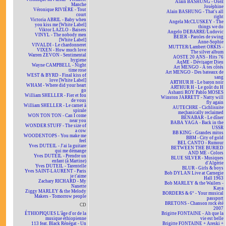
Alain BASHUNG - Osez
Manche
Joséphine
Véronique RIVIÈRE - Tout
Alain BASHUNG - That's all
court
right
Victoria ABRIL - Baby when
Angela McCLUSKEY - The
you kiss me [White Label]
things we do
Viktor LAZLO - Baisers
Angelo DEBARRE/Ludovic
VINYL - The nobody men
BEIER - Paroles de swing
[White Label]
Anne-Sophie
VIVALDI - Le chardonneret
MUTTER/Lambert ORKIS -
VIXEN - How much love
The silver album
Warren ZEVON - Sentimental
AOSTE 20 ANS - Hits 76
hygiene
AqME - Dévisager Dieu
Wayne CAMPBELL - Night
Art MENGO - À tes côtés
time rose
Art MENGO - Des bateaux de
WEST & BYRD - Final kiss of
sang
love [White Label]
ARTHUR H - Le baron noir
WHAM - Where did your heart
ARTHUR H - Le goût du H
go
Ashanti ROY Pablo MOSES
William SHELLER - Fier et fou
Winston JARRETT - Natty will
de vous
fly again
William SHELLER - Le carnet à
AUTECHRE - Cichlisuite
spirale
mechanically reclaimed
WON TON TON - Can I come
BÉNABAR - Le dîner
near you
BABA YAGA - Back in the
WONDER STUFF - The size of
USSR
a cow
BB KING - Grandes mitos
WOODENTOPS - You make me
BBM - City of gold
feel
BEL CANTO - Rumour
Yves DUTEIL - J'ai la guitare
BETWEEN THE BURIED
qui me démange
AND ME - Colors
Yves DUTEIL - Prendre un
BLUE SILVER - Musiques
enfant (à Martine)
d'Algérie
Yves DUTEIL - Tarentelle
BLUR - Girls & boys
Yves SAINT-LAURENT - Paris
Bob DYLAN Live at Carnegie
je t'aime
Hall 1963
Zachary RICHARD - My
Bob MARLEY & the Wailers -
Nanette
Kaya
Ziggy MARLEY & the Melody
BORDERS & 6° - Your musical
Makers - Tomorrow people
passport
BRETONS - Chanson rock été
CD
2007
ÉTHIOPIQUES L'âge d'or de la
Brigitte FONTAINE - Ah que la
musique éthiopienne
vie est belle
113 feat. Black Rénégat - Un
Brigitte FONTAINE + Areski +