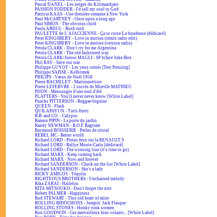
Pascal DANEL - Les neiges du Kilimandjaro
PASSION FODDER - I'd sell my soul to God
Patricia KAAS - Une dernière semaine à New York
Paul McCARTNEY - Once upon a long ago
Paul SIMON - The obvious child
Paula ABDUL - Rush rush
PAULETTE de L'AJACCIENNE - Ça se corse/La boudeuse (dédicacé)
Peter KINGSBERY - Love in motion (remix radio edit)
Peter KINGSBERY - Love in motion (version radio)
Petula CLARK - Don't cry for me Argentina
Petula CLARK - The old fashioned way
Petula CLARK/Junior MAGLI - SP biface Juke-Box
Phil RAY - Save our star
Philippe GUYOT - Les yeux cernés [Test Pressing]
Philippe SAISSE - Kelbomek
PHILIPS - Vœux de Noël 1958
Pierre BACHELET - Marionnettiste
Pierre LEFEBVRE - 2 succès de Mireille MATHIEU
PIJON - Mensonges d'une nuit d'été
PLATTERS - You'll never never know [White Label]
Punchs PITTERSON - Reggae-biguine
QUEEN - Flash
QUILAPAYUN - Tutti-frutti
R.B. and CO. - Calypso
Ramon PIPIN - La porte du jardin
Randy NEWMAN - B.O.F. Ragtime
Raymond BOISSERIE - Perles de cristal
REBEL MC - Better world
Richard LORD - Pleins feux sur la RENAULT 9
Richard LORD - Rallye Monte-Carlo [dédicacé]
Richard LORD - The winning lion (it's time to go)
Richard MARX - Keep coming back
Richard MARX - Now and forever
Richard SANDERSON - Check on the list [White Label]
Richard SANDERSON - She's a lady
RICKY AMIGOS - Téquila
RIGHTEOUS BROTHERS - Unchained melody
Rika ZARAÏ - Hallelou
RITA MITSOUKO - Don't forget the nite
Robert PALMER - Happiness
Rod STEWART - This old heart of mine
ROLLING BIDOCHONS - Jumpin' Jack Flasque
ROLLING STONES - Honky tonk women
Ron GOODWIN - Ces merveilleux fous volants... [White Label]