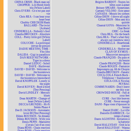
CHINA CRISIS - Black man ray
Brigitte BARDOT - Toutes les
CHOPPER - Lili/Heidi bleib
bêtes sont à aimer
blu [White Label]
Britney SPEARS - Sometimes
Chris EVERS - Ce n'est pas une
Caetano VELOSO - Este amor
vie
CANADA - Mourir les sirènes
Chris REA - I can hear your
Céline DION - I drove all night
heart beat
Céline DION - Mon ami m'a
Chubby CHECKER/Hank
quittée
BALLARD - The twist
Chantal GOYA - Monsieur le
[Acétate]
Chat Botté
CINDERELLA - Nobody's fool
CHIC - Le freak
Claudia BRÜCKEN - Absolute
Chris REA - On the beach
COLL - Pretty little girl [White
Chris REA - That's what they
Label]
always say (rainbow mix)
COLUCHE - La politique
CINDERELLA - Heartbreak
(revue de presse)
station
DADJE MEETING TIME -
CINDERELLA - Shelter me
Ybo libo
CLAN OF XYMOX -
DALIDA - Gigi in paradisco
Muscoviet mosquito
DAN REED NETWORK -
Claude FRANÇOIS - Du pain et
Tiger in a dress
du beurre
Daniel LEDUC - Soleil
Claude FRANÇOIS - Reste
DAVE - Hurlevent
Claude ROGEN - Fantaisie
DAVID + DAVID - Welcome to
Impromptu op. 66 de Chopin
the boomtown
Claudia BRÜCKEN - Fanatic
DAVID + DAVID - Welcome to
COCA-COLA French Rock -
the boomtown [monoface]
Téléphone + Starshooter
David KNOPFLER - Lonely is
COCA-COLA Nicolas
the night
PEYRAC
David KOVEN - Bord à bord
COMMUNARDS - Don't leave
[Test Pressing]
me this way
David LINDLEY - Mercury
CROWDED HOUSE - Fall at
blues
your feet
Dean MARTIN - Change of
CURE - Just like heaven
heart [White Label]
CURE - Never enough
DECCA/GRUNDIG - Hi-Fi
DANI - Papa vient d'épouser la
Stéréo Phase 4
bonne
Dee D. JACKSON - Automatic
Daniel DARC - La ville
lover 88 [Test Pressing]
Danielle DARRIEUX - Le
Démis ROUSSOS - So dreamy
temps d'aimer
Démis ROUSSOS - With you
Dante AGOSTINI - Initiation à
Denis PEPIN - Marinette
la batterie
(j'avais l'air d'un con)
David HALLYDAY - Ooh la la
Diana ROSS - Chain reaction
David HALLYDAY - Wanna
Diana ROSS - Chain reaction
take my time