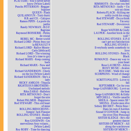
PLATTERS - You'll never never
bamahol
know [White Label]
RIMSHOTS - Do what you feel
Punchs PITTERSON - Reggae-
RITA MITSOUKO - Andy + Un
biguine
soir un chien
QUEEN - Flash
Roberta FLACK - Killing me
QUILAPAYUN - Tutti-frutti
softly (with his song)
R.B. and CO. - Calypso
Rod STEWART - Da ya think
Ramon PIPIN - La porte du
I'm sexy
jardin
Rod STEWART - Downtown
Randy NEWMAN - B.O.F.
train
Ragtime
Roger WATERS & Cindy
Raymond BOISSERIE - Perles
LAUPER - Another brick in the
de cristal
wall ²
REBEL MC - Better world
ROLLING STONES - E.P. (I
Richard LORD - Pleins feux sur
can't get no) Satisfaction
la RENAULT 9
ROLLING STONES -
Richard LORD - Rallye Monte-
Everybody needs somebody to
Carlo [dédicacé]
love
Richard LORD - The winning
ROLLING STONES - Paint It,
lion (it's time to go)
Black
Richard MARX - Keep coming
ROMANCE - Dance my way to
back
your heart
Richard MARX - Now and
Rose LAURENS - Africa
forever
ROXY MUSIC - Avalon
Richard SANDERSON - Check
RUN DMC - Walk this way
on the list [White Label]
SCORPIONS - Wind of change
Richard SANDERSON - She's a
(maxi)
lady
SCRITTI POLITTI - Lover to
RICKY AMIGOS - Téquila
fall
RIGHTEOUS BROTHERS -
SEPTEMBER - Cry for you
Unchained melody
Serge GAINSBOURG - Love on
Rika ZARAÏ - Hallelou
the beat
RITA MITSOUKO - Don't
Serge GAINSBOURG & Eddy
forget the nite
MITCHELL - Vieille canaille
Robert PALMER - Happiness
SHEILA - Spacer remix 98 ²
Rod STEWART - This old heart
SHONA - Elodie mon rêve
of mine
Sidney BECHET - Petite fleur /
ROLLING BIDOCHONS -
Dans les rues d'Antibes
Jumpin' Jack Flasque
Sinead O'CONNOR - Jump in
ROLLING STONES - Honky
the river [Test Pressing]
tonk women
SISTER SLEDGE - He's the
Ron GOODWIN - Ces
greatest dancer
merveilleux fous volants...
SISTERS OF MERCY - All
[White Label]
along the watchtower
Roy ROBY - Time for dancing
SISTERS OF MERCY -