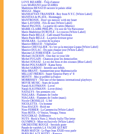
LOVE BIZARRE - Trop d'amour
Luis MARIANO pour IZARRA
Madeleine RENAUD raconte le palais idéal
MAGGI - Magie
MANHATTAN TRANSFER - Boy from N.Y.C. [White Label]
MANITAS de PLATA - Hommages
MANTRONIX - Don't go messin' with my heart
Marc LAVOINE - Fils de moi [White Label]
Marcel PAGNOL - La partie de cartes (Marius)
MARIE-CLAIRE/PHILIPS - Un soir de Vie Parisienne
Marie-Madeleine DURUFLÉ - Le coucou [White Label]
Marie-Paule BELLE - Café renard/Nosferatu
Marie-Paule BELLE - La petite écriture grise
MASKARA - La reine de la playa
Maurice BIRAUD - Végétaline
Maurice CHEVALIER - Si c'est ça la musique à papa [White Label]
Maurice DULAC - Du pain chaque jour [White Label]
Maxime LE FORESTIER - La visite
Michael JACKSON - One day in your life
Michel FUGAIN - Chanson pour les demoiselles
Michel JONASZ - Le roi des fous et des oiseaux [Blue Label]
Michel POLNAREFF - Kama Sutra
Michel SARDOU - Interdit aux bébés
Mike BRANT - Summertime pour Mademoiselle
MILLIAT FRÈRES - Super Surprise Party n° 8
MONTY - Moi je préfère la France
MORRISSEY - The last of the famous international playboys
MOVIE MUSIC - Stars de la pub
Natali KAUFMANN - Lover
Natali KAUFMANN - Lover (bleu)
NATALYS - Ses premiers cris
NIAGARA - Flammes de l'enfer
NIAGARA - Flammes de l'enfer (maxi)
Nicole CROISILLE - L'été
NICOLETTA - Un homme
Nina HAGEN - Hold me
Nino FERRER - La Carmencita [White Label]
Nino ROTA - O Venise, Venaga, Venus
NOUCHKAÏ - Différence
NUTS - Rock'n'Nuts 2, Wooly bully/The letter
OLYMPICS - Mine exclusively [White Label]
ORCHESTRE ROUGE - Seconds grate
Parade de variétés LA VACHE QUI RIT
PARIS MATCH - Le Pape Jean XXIII vous parle
PARIS PALACE HOTEL - Ramona