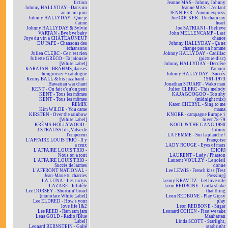
fiction
Jeanne MAS - Johnny Johnny
Johnny HALLYDAY - Dans un
Jeanne MAS - L'enfant
an ou un jour
JENNIFER - Amour express
Johnny HALLYDAY - Que je
Joe COCKER - Unchain my
t'aime
heart
Johnny HALLYDAY & Sylvie
Joe SATRIANI - I believe
VARTAN - Bye bye baby
John MELLENCAMP - Last
Joye du vin à CHÂTEAUNEUF
chance
DU PAPE - Chansons des
Johnny HALLYDAY - Ça ne
échansons
change pas un homme
Julien CLERC - Ce n'est rien
Johnny HALLYDAY - Cadillac
Juliette GRÉCO - Ta jalousie
(picture-disc)
[White Label]
Johnny HALLYDAY - Derrière
KARAJAN - BRAHMS, danses
l'amour
hongroises + catalogue
Johnny HALLYDAY - Succès
Kenny BALL & his jazz band -
1961-1973
Hawaiian war chant
Jonathan STUART - Wako man
KENT - On fait c'qu'on peut
Julien CLERC - This melody
KENT - Tous les mômes
KAJAGOOGOO - Too shy
KENT - Tous les mômes
(midnight mix)
REMIX
Karen CHERYL - Sing to me
Kim WILDE - You came
mama
KIRSTEN - Over the rainbow
KNORR - campagne Europe 1
[White Label]
hiver 78-79
KRÉMA HOLLYWOOD -
KOOL & THE GANG 1990
J.STRAUSS fils, Valse de
hitmix
l'empereur
LA FEMME - Sur la planche /
L'AFFAIRE LOUIS TRIO - Il y
Françoise
a ceux
LADY ROUGE - Eyes of mars
L'AFFAIRE LOUIS TRIO -
[DIOR]
Nous on a tout
LAURENT - Lady / Pharaon
L'AFFAIRE LOUIS TRIO -
Laurent VOULZY - Le soleil
Succès de larmes
donne
L'AFFRONT NATIONAL -
Lee LEWIS - French kiss [Test
Jean-Marie tu charries
Pressing]
LA LUNA - Les cactus
Lenny KRAVITZ - Let love rule
LAZARE - Infidèle
Leon REDBONE - Gotta shake
Lee DORSEY - Shortnin' bread
that thing
[monoface White Label]
Leon REDBONE - Play Gipsy
Lee ELDRED - How's your
play
love life 1&2
Leon REDBONE - Sugar
Lee REED - Ram ram jam
Leonard COHEN - First we take
Lena GOLD - Radio [Blue
Manhattan
Label]
Linda SCOTT - Starlight,
Leonard BERNSTEIN - Gaîté
starbright