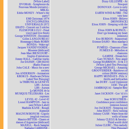
[White Label]
Dizzy GILLESPIE - At
DVORAK - Symphonie du
Newport
Nouveau Monde (extraits) -
DONOVAN - Love is only
MIKAL
feeling
Eddie MONEY - Where's the
EARTH WIND & FIRE - The
party?
very best
EMI Christmas 1974
Elton JOHN - Believe
ENCYCLOPAEDIA
[MONOFACE]
UNIVERSALIS 1972
Elton JOHN - Sleeping with the
ERATO - Concert sur 3 siècles
past
FLESH FOR LULU - Final
Elton JOHN & RUPAUL -
vinyl (and live flesh)
Don't go breaking my heart
George WINSTON - December
(remixes)
Gilles LANGOUREAU
Eric BURDON - Starportrait
Hommage à Mado ROBIN
Etienne DAHO - Mon manège à
HONDA - Wake up!
moi
Jacques VANDEVOORDE -
FUMÉES - Chansons d'hier
Miserere [dédicacé]
FUMÉES II - Mélodies et
Jean-Marc BIENCOURT -
chansons
Jingles d'imitations
GAMINE - Dream boy
Jimmy HALL - Cadillac tracks
Gary NUMAN - New anger
Joe DASSIN - CBS 66343
George HARRISON - 33 & 1/3
(Radio France)
[White Label/Test Pressing]
John CALE - Music for a new
George MICHAEL - Amazing
society
GROOVERIDER - Rainbows of
Jon ANDERSON - Animation
colour (MAW remixes)
KROKUS - Hardware [White
HAPPY MONDAYS - Pills 'n'
Label/Test Pressing]
thrills and bellyaches
la TRIBUNE de GENÈVE
Ian DURY - Lord Upminster
LBS - Action
JAM - The gift
LBS - Aurum
JAMIROQUAI - Sampler Best
Le MONDE de la
of
MUSIQUE/TÉLÉRAMA - Les
Janet JACKSON - Got 'til it's
copieurs
gone
LEVEL 42 - Level 42
Jean SCHULTHEIS -
Lionel HAMPTON - Jazz in
Confidence pour confidence
jazz [White Label]
(remixes house)
Madleen KANE - Rough
Joe JACKSON - Stepping out
diamond
John HIATT - Slow turning
MAGNUM BONUM - Gigolo
Johnny CASH - Water from the
(english version)
wells of home
Maurice BITTER - Chants et
Johnny CLEGG & Savuka -
danses d'Argentine [dédicacé]
Third world child
MAXELL - Rock Sampler
Julien CLERC - This melody
Nathalie CARDONE -
[Test Pressing]