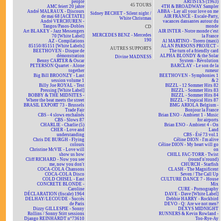
people
ARTISTES (1963)
45 TOURS
AMC feiert 20 jahre
4TH & BROADWAY Sampler
André MALRAUX - Discours
ABBA - Lay all your love on me
Sidney BECHET - Silent night /
de mai 68 [ACÉTATE]
AIR FRANCE - Escale-Party,
White Christmas
André VERCHUREN -
vacances dansantes autour du
Tangos/Pasos-Dobles
monde
CD
Art BLAKEY - Jazz Messengers
AIR INTER - Notre monde c'est
MERCEDES BENZ - Mercedes
70 [White Label]
la France
190
AZ - Compilations
Al MARTINO - Torero (maxi)
85150/85151 [White Labels]
ALAN PARSONS PROJECT -
AUTRES SUPPORTS
BEETHOVEN - Disque de
The turn of a friendly card
démonstration
ALPHA BLONDY & the Solar
Divine MADNESS
Benny CARTER & Oscar
System - Révolution
PETERSON Quartet - Alone
BARCLAY - Le son de la
together
rumeur
Big Bill BROONZY - Last
BEETHOVEN - Symphonies 1
session volume 1
& 2
Billy Joe ROYAL - Test
BIZZL - 12 Sommer Hits 82
Pressing [White Label]
BIZZL - Sommer Hits 83
BOBBY & THE MIDNITES -
BIZZL - Sommer Hits 84
Where the beat meets the street
BIZZL - Tropical Hits 87
BRASIL EXPORT 73 - Brussels
BMG ARIOLA Belgium -
Trade Fair
Bonjour la France
CBS - 4 slows enchaînés
Brian ENO - Ambient 1 - Music
CBS - Slows 87
for airports
CHARLIE - Charlie (5)
Brian ENO - Ambient 4 - On
CHER - Love and
Land
understanding
CBS - Été 73 vol.1
Chris DE BURGH - Flying
Céline DION - I'm alive
colours
Céline DION - My heart will go
Christine McVIE - Love will
on
show us how
CHILL FAC-TORR - Twist
Cliff RICHARD - Now you see
(round'n'round)
me, now you don't
CHURCH - Starfish
COCA-COLA Chansons
CLASH - The Magnificent
COCA-COLA Disco
Seven / The Call Up
COLD CHISEL - East
CULTURE DANCE 7 - House
CONCRETE BLONDE -
Mix
Caroline
CURE - Pornography
DÉCLARATION (fiscale) 1964
DAVE - Dave [White Label]
DELHAY/LECOUDE - Succès
Debbie HARRY - Rockbird
de Paris
DEVO - Q: Are we not men?
Dizzy GILLESPIE - Sonny
DEXYS MIDNIGHT
Rollins / Sonny Stitt sessions
RUNNERS & Kevin Rowland -
Django REINHARDT n°73610
Too-Rye-Ay