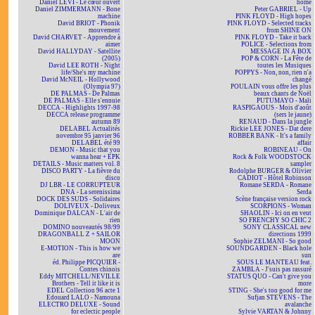
Daniel LEVI - Le cœur ouvert
home
Daniel ZIMMERMANN - Bone
Peter GABRIEL - Up
machine
PINK FLOYD - High hopes
David BRIOT - Phonik
PINK FLOYD - Selected tracks
mouvement
from SHINE ON
David CHARVET - Apprendre à
PINK FLOYD - Take it back
aimer
POLICE - Selections from
David HALLYDAY - Satellite
MESSAGE IN A BOX
(2005)
POP & CORN - La Fête de
David LEE ROTH - Night
toutes les Musiques
life/She's my machine
POPPYS - Non, non, rien n'a
David McNEIL - Hollywood
changé
(Olympia 97)
POULAIN vous offre les plus
DE PALMAS - De Palmas
beaux chants de Noël
DE PALMAS - Elle s'ennuie
PUTUMAYO - Mali
DECCA - Highlights 1997-98
RASPIGAOUS - Mois d'août
DECCA release programme
(sers le jaune)
autumn 89
RENAUD - Dans la jungle
DELABEL Actualités
Rickie LEE JONES - Dat dere
novembre 95 janvier 96
ROBBER BANK - It's a family
DELABEL été 99
affair
DEMON - Music that you
ROBINEAU - On
wanna hear + EPK
Rock & Folk WOODSTOCK
DETAILS - Music matters vol. 8
sampler
DISCO PARTY - La fièvre du
Rodolphe BURGER & Olivier
disco
CADIOT - Hôtel Robinson
DJ LBR - LE CORRUPTEUR
Romane SERDA - Romane
DNA - La serenissima
Serda
DOCK DES SUDS - Solidaires
Scène française version rock
DOLIVEUX - Doliveux
SCORPIONS - Woman
Dominique DALCAN - L'air de
SHAOLIN - Ici on en veut
rien
SO FRENCHY SO CHIC 2
DOMINO nouveautés 98/99
SONY CLASSICAL new
DRAGONBALL Z + SAILOR
directions 1999
MOON
Sophie ZELMANI - So good
E-MOTION - This is how we
SOUNDGARDEN - Black hole
are
sun
éd. Philippe PICQUIER -
SOUS LE MANTEAU feat.
Contes chinois
ZAMBLA - J'suis pas rassuré
Eddy MITCHELL/NEVILLE
STATUS QUO - Can't give you
Brothers - Tell it like it is
more
EDEL Collection 96 acte 1
STING - She's too good for me
Edouard LALO - Namouna
Sufjan STEVENS - The
ELECTRO DELUXE - Sound
avalanche
for eclectic people
Sylvie VARTAN & Johnny