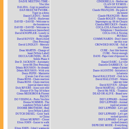
DADJE MEETING TIME -
CINDERELLA - Shelter me
Ybo libo
CLAN OF XYMOX -
DALIDA - Gigi in paradisco
Muscoviet mosquito
DAN REED NETWORK -
Claude FRANÇOIS - Du pain et
Tiger in a dress
du beurre
Daniel LEDUC - Soleil
Claude FRANÇOIS - Reste
DAVE - Hurlevent
Claude ROGEN - Fantaisie
DAVID + DAVID - Welcome to
Impromptu op. 66 de Chopin
the boomtown
Claudia BRÜCKEN - Fanatic
DAVID + DAVID - Welcome to
COCA-COLA French Rock -
the boomtown [monoface]
Téléphone + Starshooter
David KNOPFLER - Lonely is
COCA-COLA Nicolas
the night
PEYRAC
David KOVEN - Bord à bord
COMMUNARDS - Don't leave
[Test Pressing]
me this way
David LINDLEY - Mercury
CROWDED HOUSE - Fall at
blues
your feet
Dean MARTIN - Change of
CURE - Just like heaven
heart [White Label]
CURE - Never enough
DECCA/GRUNDIG - Hi-Fi
DANI - Papa vient d'épouser la
Stéréo Phase 4
bonne
Dee D. JACKSON - Automatic
Daniel DARC - La ville
lover 88 [Test Pressing]
Danielle DARRIEUX - Le
Démis ROUSSOS - So dreamy
temps d'aimer
Démis ROUSSOS - With you
Dante AGOSTINI - Initiation à
Denis PEPIN - Marinette
la batterie
(j'avais l'air d'un con)
David HALLYDAY - Ooh la la
Diana ROSS - Chain reaction
David HALLYDAY - Wanna
Diana ROSS - Chain reaction
take my time
(special dance mix)
David KOVEN - Afrique
Dick RIVERS - Ainsi soit-elle
David MARTIAL - Célimène
Disque d'Or Top 50 biface
David Mc NEIL - Tiramisu
Glenn MEDEIROS & Florent
DEAD OR ALIVE - Brand new
PAGNY
lover
DO VISSINGA - Porto Vecchio
DEF LEPPARD - Animal
Donna SUMMER - The
DEF LEPPARD - Animal
wanderer [White Label]
(spécial promo)
DOOBIE BROTHERS - Real
DEF LEPPARD - Let's get
love [White Label]
rocked
DUTCH DIESEL - Goin' back
DEF LEPPARD - Let's get
to China
rocked (poster)
Elliott MURPHY - Closer
DEF LEPPARD - Let's get
Elton JOHN - Easier to walk
rocked (teaser)
away
DEPECHE MODE - Everything
Elton JOHN - I don't wanna go
counts (live)