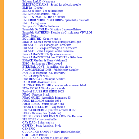
Edouard LALO - Namouna
ELECTRO DELUXE - Sound for eclectic people
ELISTA - Debout
EMI Cool Price - Les authentiques
EMI Music Ressources - Smile
EMILE & IMAGES - Rio de Janvier
EMPEROR NORTON RECORDS - Space baby blast off
ENOLA - Figurines
Enrique IGLESIAS - Bailamos
Ensemble De CÆLIS - Direction Laurence Brisset
Ensemble MATHEUS - Extraits de Griselda par VIVALDI
EPIC - Focus
EQUIMINTHE - Country music
ERATO - Chefs d'œuvre de la Musique Classique
Erik SATIE - Les 4 visages de l'orchestre
Erik SATIE - Les quatre visages de l'orchestre
Erik SATIE - The 4 aspects of the orchestra
Eros RAMAZZOTTI - Quanto amore sei
Eros RAMAZZOTTI & Joe COCKER - Difendero
ESPACE Rhythm & Blues - Volume 2
ESSO - Sur la route d'Hollywood
ETERNAL LOVE - le meilleur des slows
F-COMMUNICATIONS - 7th birthday sampler
FAN DE le magazine - CD interview
FARGO sampler 2005
Farid RUSSLAN - Musique de films
FARM JOB - Hokkaïdo rush
FASZINATION MUSIK - Les clous du nouveau label
FATA MORGANA - Le petit monde
Festival BLUES SUR SEINE 2003
FNAC - Parcours black
FNAC MUSIC - Actualités Printemps 93
FOOD RECORDS sampler 1991
FOUR ROSES - Musiques de films
FRANCE TELECOM - Easy techno
Franz SCHUBERT - Quintette à cordes D.956
FRAY - Over my head (cable car)
FREDERICKS + GOLDMAN + JONES - Des vies
FRENCH B - La vie est belle
GAY DAD - Leisure noise
GEFFEN - Swag American Style
GENERIC
GLÜCKLICH SAMPLER (New Beetle Cabriolet)
GMF - Bonus famille
GOLD JAZZ - 12 grands noms du jazz