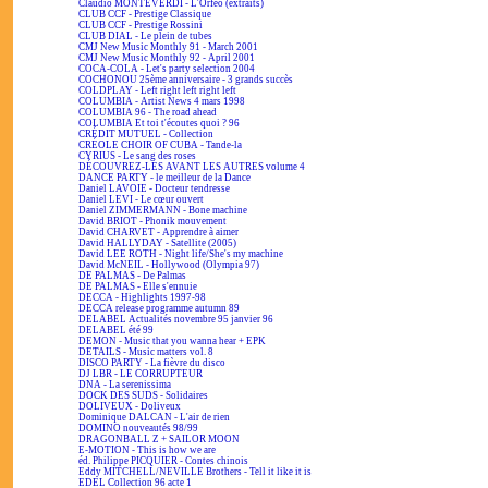
Claudio MONTEVERDI - L'Orfeo (extraits)
CLUB CCF - Prestige Classique
CLUB CCF - Prestige Rossini
CLUB DIAL - Le plein de tubes
CMJ New Music Monthly 91 - March 2001
CMJ New Music Monthly 92 - April 2001
COCA-COLA - Let's party selection 2004
COCHONOU 25ème anniversaire - 3 grands succès
COLDPLAY - Left right left right left
COLUMBIA - Artist News 4 mars 1998
COLUMBIA 96 - The road ahead
COLUMBIA Et toi t'écoutes quoi ? 96
CRÉDIT MUTUEL - Collection
CRÉOLE CHOIR OF CUBA - Tande-la
CYRIUS - Le sang des roses
DÉCOUVREZ-LES AVANT LES AUTRES volume 4
DANCE PARTY - le meilleur de la Dance
Daniel LAVOIE - Docteur tendresse
Daniel LEVI - Le cœur ouvert
Daniel ZIMMERMANN - Bone machine
David BRIOT - Phonik mouvement
David CHARVET - Apprendre à aimer
David HALLYDAY - Satellite (2005)
David LEE ROTH - Night life/She's my machine
David McNEIL - Hollywood (Olympia 97)
DE PALMAS - De Palmas
DE PALMAS - Elle s'ennuie
DECCA - Highlights 1997-98
DECCA release programme autumn 89
DELABEL Actualités novembre 95 janvier 96
DELABEL été 99
DEMON - Music that you wanna hear + EPK
DETAILS - Music matters vol. 8
DISCO PARTY - La fièvre du disco
DJ LBR - LE CORRUPTEUR
DNA - La serenissima
DOCK DES SUDS - Solidaires
DOLIVEUX - Doliveux
Dominique DALCAN - L'air de rien
DOMINO nouveautés 98/99
DRAGONBALL Z + SAILOR MOON
E-MOTION - This is how we are
éd. Philippe PICQUIER - Contes chinois
Eddy MITCHELL/NEVILLE Brothers - Tell it like it is
EDEL Collection 96 acte 1