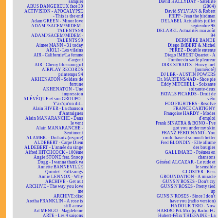
sampler
David HALLYDAY - Satellite
ABUS DANGEREUX face 39
(2004)
ACTIVISION - APOCALYPSE
David SYLVIAN & Robert
- This is the end
FRIPP - Jean the birdman
Adam GREEN - Minor love
DELABEL Actualités juillet
ADAMI/SACEM/MIDEM -
septembre 95
TALENTS 98
DELABEL Actualités mai août
ADAMI/SACEM/MIDEM -
94
TALENTS 99
DERNIÈRE BANDE
Aimee MANN - 31 today
Diego IMBERT & Michel
AÏOLI - Les vilains
PEREZ - Double entente
AIR - Californie/La femme
Diego IMBERT Quartet - À
d'argent
l'ombre du saule pleureur
AIR - Cherry blossom girl
DIRE STRAITS - Heavy fuel
AIRPLAY RECORDS
[numéroté]
printemps 94
DJ LBR - AUSTIN POWERS
AKHENATON - Soldats de
Dr. MARTENS/4AD - Shoe pie
fortune
Eddy MITCHELL - Soixante
AKHENATON - Une
soixante-deux
impression
FATALS PICARDS - Droit de
ALÉVÊQUE et son GROUPO -
véto
Y'a c'qu'on dit...
FOO FIGHTERS - Resolve
Alain HIVER - La chanson
FRANCE CARTIGNY
d'Antraigues
Françoise HARDY - Modes
Alain MANARANCHE - Dans
d'emploi
le vent
Frank SINATRA & BONO - I've
Alain MANARANCHE -
got you under my skin
Sentiment
FRANZ FERDINAND - You
ALAMBIC - Dichaïtz (respire)
could have it so much better
ALDEBERT - Carpe Diem
Fred BLONDIN - Elle allume
ALDEBERT - L'année du singe
des bougies
Alfred HITCHCOCK - 100ème
GALLIMARD - Poèmes en
Angie STONE feat. Snoop
chansons
Dogg - I wanna thank ya
Général ALCAZAR - Le rude et
Annette BANNEVILLE
le sensible
Quintet - Folksongs
GLOSTER - Kiss
Annie LENNOX - Why
GROUNDATION - A miracle
ARCHIVE - Get out
GUNS N'ROSES - Don't cry
ARCHIVE - The way you love
GUNS N'ROSES - Pretty tied
me
up
ARCHIVE:disc
GUNS N'ROSES - Since I don't
Aretha FRANKLIN - A rose is
have you (radio version)
still a rose
HADOUK TRIO - Now
Art MENGO - Magdeleine
HARIBO Pik Mix by Radio FG
ARTE - Les 4 saisons
Hubert-Félix THIÉFAINE - La