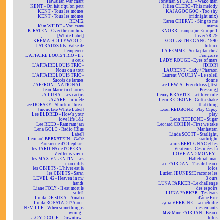
Hawaiian war chant
Jonathan STUART - Wako man
KENT - On fait c'qu'on peut
Julien CLERC - This melody
KENT - Tous les mômes
KAJAGOOGOO - Too shy
KENT - Tous les mômes
(midnight mix)
REMIX
Karen CHERYL - Sing to me
Kim WILDE - You came
mama
KIRSTEN - Over the rainbow
KNORR - campagne Europe 1
[White Label]
hiver 78-79
KRÉMA HOLLYWOOD -
KOOL & THE GANG 1990
J.STRAUSS fils, Valse de
hitmix
l'empereur
LA FEMME - Sur la planche /
L'AFFAIRE LOUIS TRIO - Il y
Françoise
a ceux
LADY ROUGE - Eyes of mars
L'AFFAIRE LOUIS TRIO -
[DIOR]
Nous on a tout
LAURENT - Lady / Pharaon
L'AFFAIRE LOUIS TRIO -
Laurent VOULZY - Le soleil
Succès de larmes
donne
L'AFFRONT NATIONAL -
Lee LEWIS - French kiss [Test
Jean-Marie tu charries
Pressing]
LA LUNA - Les cactus
Lenny KRAVITZ - Let love rule
LAZARE - Infidèle
Leon REDBONE - Gotta shake
Lee DORSEY - Shortnin' bread
that thing
[monoface White Label]
Leon REDBONE - Play Gipsy
Lee ELDRED - How's your
play
love life 1&2
Leon REDBONE - Sugar
Lee REED - Ram ram jam
Leonard COHEN - First we take
Lena GOLD - Radio [Blue
Manhattan
Label]
Linda SCOTT - Starlight,
Leonard BERNSTEIN - Gaîté
starbright
Parisienne d'Offenbach
Louis BERTIGNAC et les
les JARDINS de l'OPÉRA -
Visiteurs - Ces idées-là
Meilleurs vœux
LOVE AND MONEY -
les MAX VALENTIN - Les
Halleluiah man
maux dits
Luc FAIRDAN - T'as de beaux
les OBJETS - L'hiver est là
lolos
les OBJETS - Sarah
Lucien JEUNESSE raconte les
LEVEL 42 - Heaven in my
3 ours
hands
LUNA PARKER - Le challenge
Liane FOLY - Il est mort le
des espoirs
soleil
LUNA PARKER - Tes états
Linda DE SUZA - Amalia
d'âme Eric
Linda RONSTADT/Aaron
Lydia VERKINE - La mélodie
NEVILLE - When something is
des enfants
wrong...
M & Mme FAIRDAN - Beaux
LLOYD COLE - Downtown
lolos