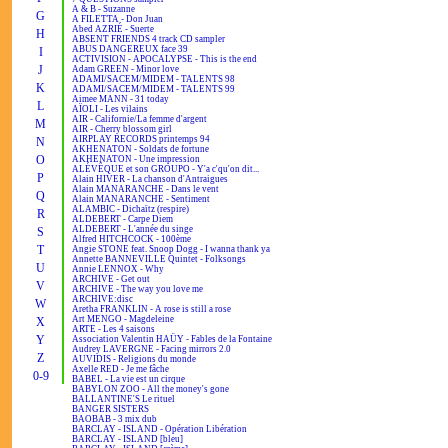
A & B - Suzanne
G
A FILETTA - Don Juan
Abed AZRIÉ - Suerte
H
ABSENT FRIENDS 4 track CD sampler
ABUS DANGEREUX face 39
I
ACTIVISION - APOCALYPSE - This is the end
J
Adam GREEN - Minor love
ADAMI/SACEM/MIDEM - TALENTS 98
K
ADAMI/SACEM/MIDEM - TALENTS 99
Aimee MANN - 31 today
L
AÏOLI - Les vilains
AIR - Californie/La femme d'argent
M
AIR - Cherry blossom girl
AIRPLAY RECORDS printemps 94
N
AKHENATON - Soldats de fortune
O
AKHENATON - Une impression
ALÉVÊQUE et son GROUPO - Y'a c'qu'on dit...
P
Alain HIVER - La chanson d'Antraigues
Alain MANARANCHE - Dans le vent
Q
Alain MANARANCHE - Sentiment
ALAMBIC - Dichaïtz (respire)
R
ALDEBERT - Carpe Diem
ALDEBERT - L'année du singe
S
Alfred HITCHCOCK - 100ème
T
Angie STONE feat. Snoop Dogg - I wanna thank ya
Annette BANNEVILLE Quintet - Folksongs
U
Annie LENNOX - Why
ARCHIVE - Get out
V
ARCHIVE - The way you love me
ARCHIVE:disc
W
Aretha FRANKLIN - A rose is still a rose
Art MENGO - Magdeleine
X
ARTE - Les 4 saisons
Y
Association Valentin HAÜY - Fables de la Fontaine
Audrey LAVERGNE - Facing mirrors 2.0
Z
AUVIDIS - Religions du monde
Axelle RED - Je me fâche
0-9
BABEL - La vie est un cirque
BABYLON ZOO - All the money's gone
BALLANTINE'S Le rituel
BANGER SISTERS
BAOBAB - 3 mix dub
BARCLAY - ISLAND - Opération Libération
BARCLAY - ISLAND [bleu]