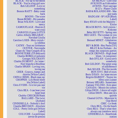
BLACK - Fly up to the moon
Art MENGO - Côté cour
BLACK - You're a big girl now
AVIGNON au 8 décembre
Bob GELDOF - Love or
AVIONS - Nuit sauvage
something
B-52's - Planet Claire
Bonnie RAITT - Baby come
BAB & ROLANDO 808 - Mas
back
que nada
BOONS - The score
BADGAM - SP 1428 [Black
Boum BOMO - Hit-parades
Label]
Brian WILSON - Love and
Barry RYAN with the Majority -
mercy
Eloïse
CAMOUFLAGE - Heaven (I
BEACH BOYS - Still cruisin /
want you)
Kokomo
CARAVELLI pour LOTUS
Bebu SILVETTI - Spring rain
Carlos Alberto IRIGARAY -
BEE GEES - The woman in you
Navidad Criolla
/ Stayin' alive
Caroline LOEB - Mots croisés /
Bernard MINET - Génération
Le téléfon
Bioman
CATHY - Tout est littérature
BEV & BOB - Hey Paula [T.P.]
CENTER - Navsiegda
BILLY & les Forbans - Au
Chant du 7ème Congrès de la
temps des surprises-parties
BONNETERIE (TP dédicacé)
BLACK CROWES - High head
Charles BORELLI présente
blues / A conspiracy
Georges SOLCHANY
Bob DYLAN - Gotta serve
Charles DUMONT - Je t'aime /
somebody
Nuit blanche à Honfleur
Bob GELDOF - The great song
Charlie SPAHN - Loving you,
of indifference
loving me
Bob SEGER - The fire inside
CHER - Gypsys, tramps and
BON JOVI - Bed of roses
thieves [White Label]
Boris DJIAN - Je t'aime encore
CHINA CRISIS - Black man ray
Brigitte BARDOT - Toutes les
CHOPPER - Lili/Heidi bleib
bêtes sont à aimer
blu [White Label]
Britney SPEARS - Sometimes
Chris EVERS - Ce n'est pas une
Caetano VELOSO - Este amor
vie
CANADA - Mourir les sirènes
Chris REA - I can hear your
Céline DION - I drove all night
heart beat
Céline DION - Mon ami m'a
Chubby CHECKER/Hank
quittée
BALLARD - The twist
Chantal GOYA - Monsieur le
[Acétate]
Chat Botté
CINDERELLA - Nobody's fool
CHIC - Le freak
Claudia BRÜCKEN - Absolute
Chris REA - On the beach
COLL - Pretty little girl [White
Chris REA - That's what they
Label]
always say (rainbow mix)
COLUCHE - La politique
CINDERELLA - Heartbreak
(revue de presse)
station