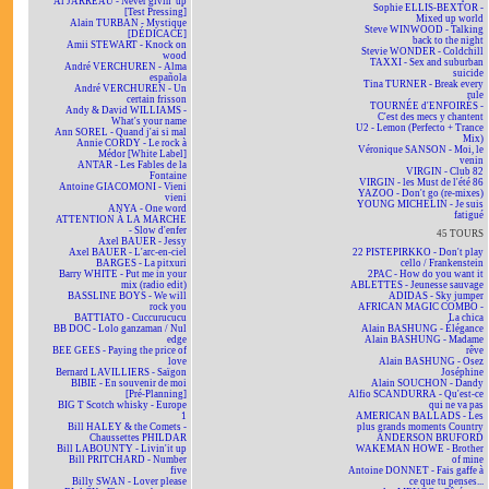
Al JARREAU - Never givin' up
Sophie ELLIS-BEXTOR -
[Test Pressing]
Mixed up world
Alain TURBAN - Mystique
Steve WINWOOD - Talking
[DÉDICACÉ]
back to the night
Amii STEWART - Knock on
Stevie WONDER - Coldchill
wood
TAXXI - Sex and suburban
André VERCHUREN - Alma
suicide
española
Tina TURNER - Break every
André VERCHUREN - Un
rule
certain frisson
TOURNÉE d'ENFOIRÉS -
Andy & David WILLIAMS -
C'est des mecs y chantent
What's your name
U2 - Lemon (Perfecto + Trance
Ann SOREL - Quand j'ai si mal
Mix)
Annie CORDY - Le rock à
Véronique SANSON - Moi, le
Médor [White Label]
venin
ANTAR - Les Fables de la
VIRGIN - Club 82
Fontaine
VIRGIN - les Must de l'été 86
Antoine GIACOMONI - Vieni
YAZOO - Don't go (re-mixes)
vieni
YOUNG MICHELIN - Je suis
ANYA - One word
fatigué
ATTENTION À LA MARCHE
- Slow d'enfer
45 TOURS
Axel BAUER - Jessy
Axel BAUER - L'arc-en-ciel
22 PISTEPIRKKO - Don't play
BARGES - La pitxuri
cello / Frankenstein
Barry WHITE - Put me in your
2PAC - How do you want it
mix (radio edit)
ABLETTES - Jeunesse sauvage
BASSLINE BOYS - We will
ADIDAS - Sky jumper
rock you
AFRICAN MAGIC COMBO -
BATTIATO - Cuccurucucu
La chica
BB DOC - Lolo ganzaman / Nul
Alain BASHUNG - Élégance
edge
Alain BASHUNG - Madame
BEE GEES - Paying the price of
rêve
love
Alain BASHUNG - Osez
Bernard LAVILLIERS - Saïgon
Joséphine
BIBIE - En souvenir de moi
Alain SOUCHON - Dandy
[Pré-Planning]
Alfio SCANDURRA - Qu'est-ce
BIG T Scotch whisky - Europe
qui ne va pas
1
AMERICAN BALLADS - Les
Bill HALEY & the Comets -
plus grands moments Country
Chaussettes PHILDAR
ANDERSON BRUFORD
Bill LABOUNTY - Livin'it up
WAKEMAN HOWE - Brother
Bill PRITCHARD - Number
of mine
five
Antoine DONNET - Fais gaffe à
Billy SWAN - Lover please
ce que tu penses...