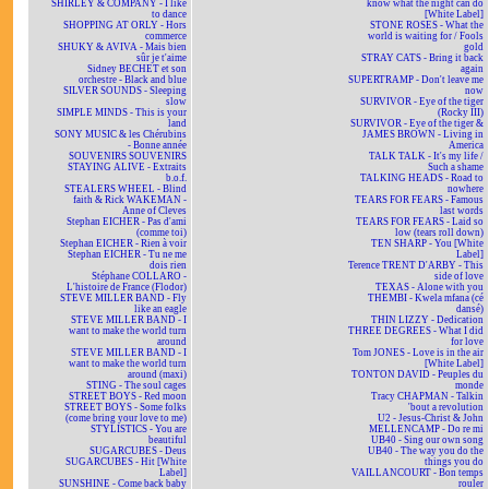
SHIRLEY & COMPANY - I like
know what the night can do
to dance
[White Label]
SHOPPING AT ORLY - Hors
STONE ROSES - What the
commerce
world is waiting for / Fools
SHUKY & AVIVA - Mais bien
gold
sûr je t'aime
STRAY CATS - Bring it back
Sidney BECHET et son
again
orchestre - Black and blue
SUPERTRAMP - Don't leave me
SILVER SOUNDS - Sleeping
now
slow
SURVIVOR - Eye of the tiger
SIMPLE MINDS - This is your
(Rocky III)
land
SURVIVOR - Eye of the tiger &
SONY MUSIC & les Chérubins
JAMES BROWN - Living in
- Bonne année
America
SOUVENIRS SOUVENIRS
TALK TALK - It's my life /
STAYING ALIVE - Extraits
Such a shame
b.o.f.
TALKING HEADS - Road to
STEALERS WHEEL - Blind
nowhere
faith & Rick WAKEMAN -
TEARS FOR FEARS - Famous
Anne of Cleves
last words
Stephan EICHER - Pas d'ami
TEARS FOR FEARS - Laid so
(comme toi)
low (tears roll down)
Stephan EICHER - Rien à voir
TEN SHARP - You [White
Stephan EICHER - Tu ne me
Label]
dois rien
Terence TRENT D'ARBY - This
Stéphane COLLARO -
side of love
L'histoire de France (Flodor)
TEXAS - Alone with you
STEVE MILLER BAND - Fly
THEMBI - Kwela mfana (cé
like an eagle
dansé)
STEVE MILLER BAND - I
THIN LIZZY - Dedication
want to make the world turn
THREE DEGREES - What I did
around
for love
STEVE MILLER BAND - I
Tom JONES - Love is in the air
want to make the world turn
[White Label]
around (maxi)
TONTON DAVID - Peuples du
STING - The soul cages
monde
STREET BOYS - Red moon
Tracy CHAPMAN - Talkin
STREET BOYS - Some folks
'bout a revolution
(come bring your love to me)
U2 - Jesus-Christ & John
STYLISTICS - You are
MELLENCAMP - Do re mi
beautiful
UB40 - Sing our own song
SUGARCUBES - Deus
UB40 - The way you do the
SUGARCUBES - Hit [White
things you do
Label]
VAILLANCOURT - Bon temps
SUNSHINE - Come back baby
rouler