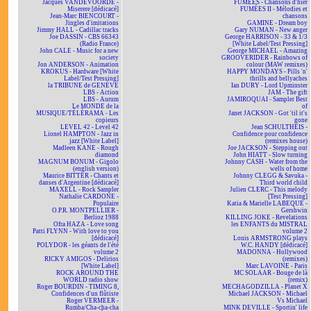
Jacques VANDEVOORDE -
FUMÉES - Chansons d'hier
Miserere [dédicacé]
FUMÉES II - Mélodies et
Jean-Marc BIENCOURT -
chansons
Jingles d'imitations
GAMINE - Dream boy
Jimmy HALL - Cadillac tracks
Gary NUMAN - New anger
Joe DASSIN - CBS 66343
George HARRISON - 33 & 1/3
(Radio France)
[White Label/Test Pressing]
John CALE - Music for a new
George MICHAEL - Amazing
society
GROOVERIDER - Rainbows of
Jon ANDERSON - Animation
colour (MAW remixes)
KROKUS - Hardware [White
HAPPY MONDAYS - Pills 'n'
Label/Test Pressing]
thrills and bellyaches
la TRIBUNE de GENÈVE
Ian DURY - Lord Upminster
LBS - Action
JAM - The gift
LBS - Aurum
JAMIROQUAI - Sampler Best
Le MONDE de la
of
MUSIQUE/TÉLÉRAMA - Les
Janet JACKSON - Got 'til it's
copieurs
gone
LEVEL 42 - Level 42
Jean SCHULTHEIS -
Lionel HAMPTON - Jazz in
Confidence pour confidence
jazz [White Label]
(remixes house)
Madleen KANE - Rough
Joe JACKSON - Stepping out
diamond
John HIATT - Slow turning
MAGNUM BONUM - Gigolo
Johnny CASH - Water from the
(english version)
wells of home
Maurice BITTER - Chants et
Johnny CLEGG & Savuka -
danses d'Argentine [dédicacé]
Third world child
MAXELL - Rock Sampler
Julien CLERC - This melody
Nathalie CARDONE -
[Test Pressing]
Populaire
Katia & Marielle LABEQUE -
O.P.R. MONTPELLIER -
Gershwin
Berlioz 1988
KILLING JOKE - Revelations
Ofra HAZA - Love song
les ENFANTS du MISTRAL
Patti FLYNN - With love to you
volume 2
[dédicacé]
Louis ARMSTRONG plays
POLYDOR - les géants de l'été
W.C. HANDY [dédicacé]
volume 2
MADONNA - Hollywood
RICKY AMIGOS - Delirios
(remixes)
[White Label]
Marc LAVOINE - Paris
ROCK AROUND THE
MC SOLAAR - Bouge de là
WORLD radio show
(remix)
Roger BOURDIN - TIMING 8,
MECHAGODZILLA - Planet X
Confidences d'un flûtiste
Michael JACKSON - Michael
Roger VERMEER -
Vs Michael
Rumba/Cha-cha-cha
MINK DEVILLE - Sportin' life