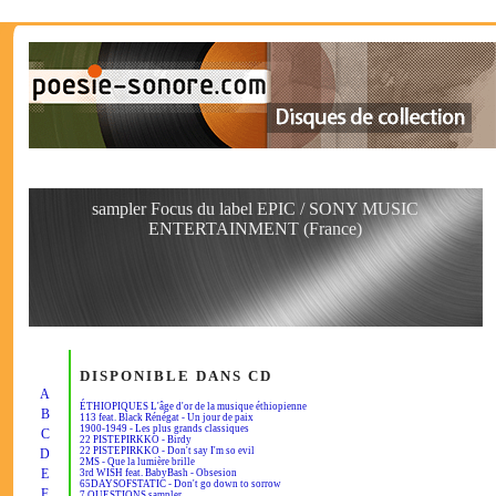
sampler Focus du label EPIC / SONY MUSIC
ENTERTAINMENT (France)
DISPONIBLE DANS CD
A
ÉTHIOPIQUES L'âge d'or de la musique éthiopienne
B
113 feat. Black Rénégat - Un jour de paix
1900-1949 - Les plus grands classiques
C
22 PISTEPIRKKO - Birdy
22 PISTEPIRKKO - Don't say I'm so evil
D
2MS - Que la lumière brille
E
3rd WISH feat. BabyBash - Obsesion
65DAYSOFSTATIC - Don't go down to sorrow
F
7 QUESTIONS sampler