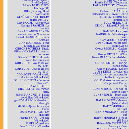
Privilège [maxi]
Frankie SMITH - The auction
Frédéric BERTHELOT -
Freddie MERCURY - The great
Privilège [SP]
pretender
G-I JOE - (I'm sorry) Don't
Frédéric CHATEAU - Le
worry tonite
malheur des uns... [White Label]
GÉNÉRATION 60 - Hits des
FREEMEN - Military beat
années 60 (1 & 2)
(strumentale)
Gary MOORE - After the war
FULL METAL HITS
Georges BRASSENS - Le
GÉLOU - Salomé E.P. [White
fantôme
Label]
Gérard BLANCHARD - Elle
GAMINE - Le voyage
voulait revoir sa Normandie
GAROU - Je n'attendais que
Gérard BLANCHARD - Rock
vous
Amadour
Gary MOORE - One day
GIANTS OF ROCK - Little
Gary NUMAN - We are glass
Richard & Carl Perkins
[White Label]
GIBSON BROTHERS - Sheela
George MICHAEL - Careless
Gilles VIGNEAULT - I went to
whisper
the market
George MICHAEL - Older
Glenn MEDEIROS - Lonely
Gérard BLANC - Du soleil dans
won't leave me alone
la nuit
GOD'S GIFT - Love to see you
GETZ/GILBERTO - The girl
cry (1304)
from Ipanema
GOD'S GIFT - Love to see you
Gilbert BÉCAUD - Désirée
cry (1314)
GIPSY KINGS - Djobi, djoba
GOD'S GIFT - Would you do
GOGOL 1er - Voilà des paroles
that for me [White Label]
faciles à comprendre
GRUNDIG/DECCA - Concours
GOLD - Laissez-nous chanter
Cosmos 70
GOLD - Tropicana / T'es pas
HOLLYWOOD CLUB
fou
ORCHESTRA - Hollywood
GUNS N'ROSES - Knockin' on
party
heaven's door
Hubert MANDRIN - Si j'avais
GUNS N'ROSES - Sweet child
des dollars [White Label]
o'mine (remix)
Iggy POP - Livin' on the edge of
HALL & OATES - Maneater
the night
[White Label]
IMAGES - Quand la musique
HAPPY MONDAYS -
tourne
Hallelujah
Isabelle MAYEREAU - Les
HAPPY MONDAYS - Kinky
mouches
afro
Jacques YVART - Le phare
HAPPY MONDAYS - Step on
[White Label]
(US Mix)
JAMES - Come home
Hubert-Félix THIÉFAINE -
Jean GUIDONI - Tous des
Precox ejaculator