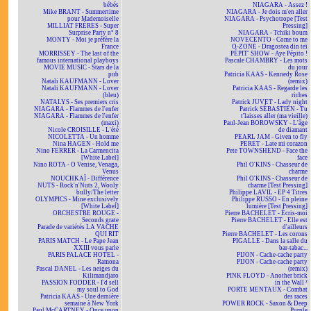
bébés
NIAGARA - Assez !
Mike BRANT - Summertime
NIAGARA - Je dois m'en aller
pour Mademoiselle
NIAGARA - Psychotrope [Test
MILLIAT FRÈRES - Super
Pressing]
Surprise Party n° 8
NIAGARA - Tchiki boum
MONTY - Moi je préfère la
NOVECENTO - Come to me
France
O-ZONE - Dragostea din teï
MORRISSEY - The last of the
PÉPIT' SHOW - Aye Pépito !
famous international playboys
Pascale CHAMBRY - Les mots
MOVIE MUSIC - Stars de la
du jour
pub
Patricia KAAS - Kennedy Rose
Natali KAUFMANN - Lover
(remix)
Natali KAUFMANN - Lover
Patricia KAAS - Regarde les
(bleu)
riches
NATALYS - Ses premiers cris
Patrick JUVET - Lady night
NIAGARA - Flammes de l'enfer
Patrick SÉBASTIEN - Tu
NIAGARA - Flammes de l'enfer
t'laisses aller (ma vieille)
(maxi)
Paul-Jean BOROWSKY - L'âge
Nicole CROISILLE - L'été
de diamant
NICOLETTA - Un homme
PEARL JAM - Given to fly
Nina HAGEN - Hold me
PERET - Late mi corazon
Nino FERRER - La Carmencita
Pete TOWNSHEND - Face the
[White Label]
face
Nino ROTA - O Venise, Venaga,
Phil O'KINS - Chasseur de
Venus
charme
NOUCHKAÏ - Différence
Phil O'KINS - Chasseur de
NUTS - Rock'n'Nuts 2, Wooly
charme [Test Pressing]
bully/The letter
Philippe LAVIL - EP 4 Titres
OLYMPICS - Mine exclusively
Philippe RUSSO - En pleine
[White Label]
lumière [Test Pressing]
ORCHESTRE ROUGE -
Pierre BACHELET - Écris-moi
Seconds grate
Pierre BACHELET - Elle est
Parade de variétés LA VACHE
d'ailleurs
QUI RIT
Pierre BACHELET - Les corons
PARIS MATCH - Le Pape Jean
PIGALLE - Dans la salle du
XXIII vous parle
bar-tabac...
PARIS PALACE HOTEL -
PIJON - Cache-cache party
Ramona
PIJON - Cache-cache party
Pascal DANEL - Les neiges du
(remix)
Kilimandjaro
PINK FLOYD - Another brick
PASSION FODDER - I'd sell
in the Wall ²
my soul to God
PORTE MENTAUX - Combat
Patricia KAAS - Une dernière
des races
semaine à New York
POWER ROCK - Saxon & Deep
Paul McCARTNEY - Once upon
Purple