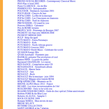
PHONO SUECIA RECORDS - Contemporary Classical Music
PIAS Play it loud 2005
Pierre CLARENCE - Air de fête
PISHROGUES - Indispensable
POLYDOR - Tendances Automne 2001
POLYGRAM - Classics & Jazz
POP & CORN - La fête de la musique
POP & CORN - Les Classiques en chansons
POP & CORN - Noël en chansons
PRETENDERS - I'll stand by you
Princess ERIKA - Calomnie
Prix de ROME lorrains
PROPUL'SON - Printemps de Bourges 2007
PSCHENT All-Star crew MIDEM 2008
PSCHENT MIDEM 2009
PULP - Help the aged
PUTUMAYO - Fiesta Putumayo
PUTUMAYO - Kids
PUTUMAYO - North African groove
PUTUMAYO Grooves 2003
PUTUMAYO World Music - Celebrate the world
QUAKER Energy Mix
QVAR Autohaler - Finement jazz
RADIKAL présente The revolution of cool
Ramon PIPIN - La porte du jardin
Raymond CHANDLER - Le crayon
RED DANCE - Compilation mini CD
RENAISSANCE - Soundtrack album
RENAUD - Master Serie
RENAULT - Jazz
RENAULT - Rock
RENAULT fête la musique - juin 1994
RENAULT Mégane série limitée BOSE
RFM/APÉRICUBE - Moments en Or
RHÔNE-ALPES Music 2012 - France
RICARD - Les titres incontournables de l'été
ROACHFORD - Only to be with you
ROADRUNNER RECORDS - Onde de choc spécial 25ème anniversaire
Robben FORD & the Blue Line
Roberto ALAGNA - Sampler 1
ROCK EN SEINE 2009
Romane SERDA - Mon envers de moi
RROSE SELAVY
RYTHME COLLECTION
SAINT GEORGE et les 7 glaives