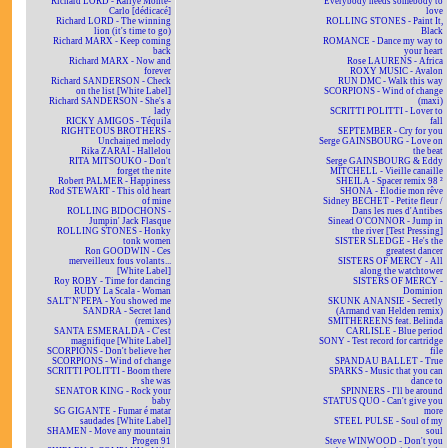
Richard LORD - Rallye Monte-
Everybody needs somebody to
Carlo [dédicacé]
love
Richard LORD - The winning
ROLLING STONES - Paint It,
lion (it's time to go)
Black
Richard MARX - Keep coming
ROMANCE - Dance my way to
back
your heart
Richard MARX - Now and
Rose LAURENS - Africa
forever
ROXY MUSIC - Avalon
Richard SANDERSON - Check
RUN DMC - Walk this way
on the list [White Label]
SCORPIONS - Wind of change
Richard SANDERSON - She's a
(maxi)
lady
SCRITTI POLITTI - Lover to
RICKY AMIGOS - Téquila
fall
RIGHTEOUS BROTHERS -
SEPTEMBER - Cry for you
Unchained melody
Serge GAINSBOURG - Love on
Rika ZARAÏ - Hallelou
the beat
RITA MITSOUKO - Don't
Serge GAINSBOURG & Eddy
forget the nite
MITCHELL - Vieille canaille
Robert PALMER - Happiness
SHEILA - Spacer remix 98 ²
Rod STEWART - This old heart
SHONA - Elodie mon rêve
of mine
Sidney BECHET - Petite fleur /
ROLLING BIDOCHONS -
Dans les rues d'Antibes
Jumpin' Jack Flasque
Sinead O'CONNOR - Jump in
ROLLING STONES - Honky
the river [Test Pressing]
tonk women
SISTER SLEDGE - He's the
Ron GOODWIN - Ces
greatest dancer
merveilleux fous volants...
SISTERS OF MERCY - All
[White Label]
along the watchtower
Roy ROBY - Time for dancing
SISTERS OF MERCY -
RUDY La Scala - Woman
Dominion
SALT'N'PEPA - You showed me
SKUNK ANANSIE - Secretly
SANDRA - Secret land
(Armand van Helden remix)
(remixes)
SMITHEREENS feat. Belinda
SANTA ESMERALDA - C'est
CARLISLE - Blue period
magnifique [White Label]
SONY - Test record for cartridge
SCORPIONS - Don't believe her
file
SCORPIONS - Wind of change
SPANDAU BALLET - True
SCRITTI POLITTI - Boom there
SPARKS - Music that you can
she was
dance to
SENATOR KING - Rock your
SPINNERS - I'll be around
baby
STATUS QUO - Can't give you
SG GIGANTE - Fumar é matar
more
saudades [White Label]
STEEL PULSE - Soul of my
SHAMEN - Move any mountain
soul
Progen 91
Steve WINWOOD - Don't you