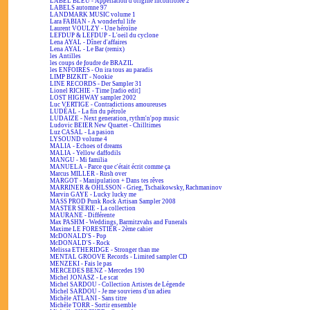
LABEL BLEU - Appellation d'origine incontrôlée 2
LABELS automne 97
LANDMARK MUSIC volume 1
Lara FABIAN - A wonderful life
Laurent VOULZY - Une héroïne
LEFDUP & LEFDUP - L'oeil du cyclone
Lena AYAL - Dîner d'affaires
Lena AYAL - Le Bar (remix)
les Antilles
les coups de foudre de BRAZIL
les ENFOIRÉS - On ira tous au paradis
LIMP BIZKIT - Nookie
LINE RECORDS - Der Sampler 31
Lionel RICHIE - Time [radio edit]
LOST HIGHWAY sampler 2002
Luc VERTIGE - Contradictions amoureuses
LUDÉAL - La fin du pétrole
LUDAIZE - Next generation, rythm'n'pop music
Ludovic BEIER New Quartet - Chilltimes
Luz CASAL - La pasion
LYSOUND volume 4
MALIA - Echoes of dreams
MALIA - Yellow daffodils
MANGU - Mi familia
MANUELA - Parce que c'était écrit comme ça
Marcus MILLER - Rush over
MARGOT - Manipulation + Dans tes rêves
MARRINER & OHLSSON - Grieg, Tschaikowsky, Rachmaninov
Marvin GAYE - Lucky lucky me
MASS PROD Punk Rock Artisan Sampler 2008
MASTER SERIE - La collection
MAURANE - Différente
Max PASHM - Weddings, Barmitzvahs and Funerals
Maxime LE FORESTIER - 2ème cahier
McDONALD'S - Pop
McDONALD'S - Rock
Melissa ETHERIDGE - Stronger than me
MENTAL GROOVE Records - Limited sampler CD
MENZEKI - Fais le pas
MERCEDES BENZ - Mercedes 190
Michel JONASZ - Le scat
Michel SARDOU - Collection Artistes de Légende
Michel SARDOU - Je me souviens d'un adieu
Michèle ATLANI - Sans titre
Michèle TORR - Sortir ensemble