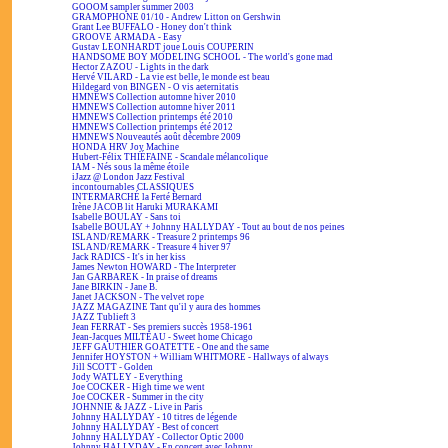
GOOOM sampler summer 2003
GRAMOPHONE 01/10 - Andrew Litton on Gershwin
Grant Lee BUFFALO - Honey don't think
GROOVE ARMADA - Easy
Gustav LEONHARDT joue Louis COUPERIN
HANDSOME BOY MODELING SCHOOL - The world's gone mad
Hector ZAZOU - Lights in the dark
Hervé VILARD - La vie est belle, le monde est beau
Hildegard von BINGEN - O vis aeternitatis
HMNEWS Collection automne hiver 2010
HMNEWS Collection automne hiver 2011
HMNEWS Collection printemps été 2010
HMNEWS Collection printemps été 2012
HMNEWS Nouveautés août décembre 2009
HONDA HRV Joy Machine
Hubert-Félix THIÉFAINE - Scandale mélancolique
IAM - Nés sous la même étoile
iJazz @ London Jazz Festival
incontournables CLASSIQUES
INTERMARCHÉ la Ferté Bernard
Irène JACOB lit Haruki MURAKAMI
Isabelle BOULAY - Sans toi
Isabelle BOULAY + Johnny HALLYDAY - Tout au bout de nos peines
ISLAND/REMARK - Treasure 2 printemps 96
ISLAND/REMARK - Treasure 4 hiver 97
Jack RADICS - It's in her kiss
James Newton HOWARD - The Interpreter
Jan GARBAREK - In praise of dreams
Jane BIRKIN - Jane B.
Janet JACKSON - The velvet rope
JAZZ MAGAZINE Tant qu'il y aura des hommes
JAZZ Tublieft 3
Jean FERRAT - Ses premiers succès 1958-1961
Jean-Jacques MILTEAU - Sweet home Chicago
JEFF GAUTHIER GOATETTE - One and the same
Jennifer HOYSTON + William WHITMORE - Hallways of always
Jill SCOTT - Golden
Jody WATLEY - Everything
Joe COCKER - High time we went
Joe COCKER - Summer in the city
JOHNNIE & JAZZ - Live in Paris
Johnny HALLYDAY - 10 titres de légende
Johnny HALLYDAY - Best of concert
Johnny HALLYDAY - Collector Optic 2000
Johnny HALLYDAY - En concert avec Johnny