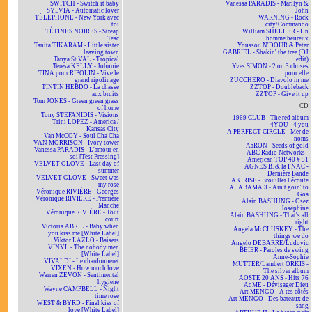
SWITCH - Switch it baby
Vanessa PARADIS - Marilyn &
SYLVIA - Automatic lover
John
TÉLÉPHONE - New York avec
WARNING - Rock
toi
city/Commando
TÉTINES NOIRES - Streap
William SHELLER - Un
Teac
homme heureux
Tanita TIKARAM - Little sister
Youssou N'DOUR & Peter
leaving town
GABRIEL - Shakin' the tree (DJ
Tanya St VAL - Tropical
edit)
Teresa KELLY - Johnnie
Yves SIMON - 2 ou 3 choses
TINA pour RIPOLIN - Vive le
pour elle
grand ripolinage
ZUCCHERO - Diavolo in me
TINTIN HEBDO - La chasse
ZZTOP - Doubleback
aux bruits
ZZTOP - Give it up
Tom JONES - Green green grass
CD
of home
Tony STEFANIDIS - Visions
1969 CLUB - The red album
Trini LOPEZ - America /
4YOU - 4 you
Kansas City
A PERFECT CIRCLE - Mer de
Van McCOY - Soul Cha Cha
noms
VAN MORRISON - Ivory tower
AaRON - Seeds of gold
Vanessa PARADIS - L'amour en
ABC Radio Networks -
soi [Test Pressing]
American TOP 40 # 51
VELVET GLOVE - Last day of
AGNÈS B. & la FNAC -
summer
Dernière Bande
VELVET GLOVE - Sweet was
AKIRISE - Brouiller l'écoute
my rose
ALABAMA 3 - Ain't goin' to
Véronique RIVIÈRE - Georges
Goa
Véronique RIVIÈRE - Première
Alain BASHUNG - Osez
Manche
Joséphine
Véronique RIVIÈRE - Tout
Alain BASHUNG - That's all
court
right
Victoria ABRIL - Baby when
Angela McCLUSKEY - The
you kiss me [White Label]
things we do
Viktor LAZLO - Baisers
Angelo DEBARRE/Ludovic
VINYL - The nobody men
BEIER - Paroles de swing
[White Label]
Anne-Sophie
VIVALDI - Le chardonneret
MUTTER/Lambert ORKIS -
VIXEN - How much love
The silver album
Warren ZEVON - Sentimental
AOSTE 20 ANS - Hits 76
hygiene
AqME - Dévisager Dieu
Wayne CAMPBELL - Night
Art MENGO - À tes côtés
time rose
Art MENGO - Des bateaux de
WEST & BYRD - Final kiss of
sang
love [White Label]