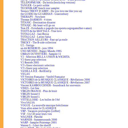
TÉLÉPOPMUSIK - Da hoola (hoola hop version)
TANGER - Le petit soldat
TECHNIKART french tour sampler
Terence TRENT D'ARBY - Do you love me like you say
the GUIDE/the GUARDIAN - Glastonbury
THERAPY - Nowhere
Thomas DARMON - 4 titres
TITANIC - Destination disaster
TITANIC - My heart will go on
Tom ZÉ - Estudando o pagode (na opereta segregamulher e amor)
TOOTS & the MAYTALS - True love
TOTALGAZ - Jazz Bossa
TOTALGAZ - Latino Salsa
TRACTION AILLEURS - Faut qu'ça roule
TRICKY - The B-side collection
U2 - Vertigo
un été ROSEBUD - juin 1994
UNO MUNDO - Happy Mundo 1995
URBAN OUTFITTERS - Sampler 11
V2 - Sélection BELLA UNION & WICHITA
V2 finest pop selection
V2 Rentrée 2005
V2's finest electronic selection
V2's finest pop selection
VANILLA ICE - RollEmUp
VEGAS
VF-Version Française - Variété Française
VICTOIRES de la MUSIQUE CLASSIQUE - Révélations 2006
VICTOIRES de la MUSIQUE CLASSIQUE - Révélations 2007
Vincent KAMBOUCHNER - Soundtrack for souvenirs
VINES - Get free
VIRGIN FRANCE - Plus de bruit
VIRGIN Sound 4
VIRGIN Sound 5
VITTELLOISE - Les bulles de l'été
Viva SALSA
VOGUE - La nouvelle musique brésilienne
Vous allez aimer le CLASSIQUE
VRP - Vacances prolongées [coffret]
VSF - Un CD pour leurs vies
WAGNER - Parsifal
WARNER - Summersounds 2000
WARP - Sampler Printemps 2001
Warren G - I shot the sheriff