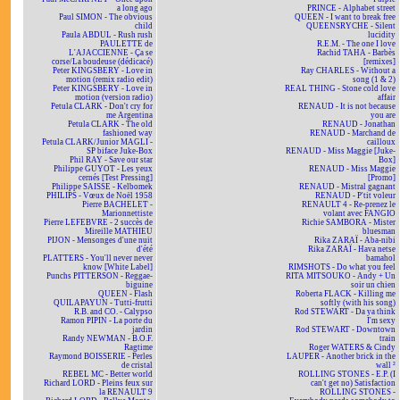
a long ago
PRINCE - Alphabet street
Paul SIMON - The obvious
QUEEN - I want to break free
child
QUEENSRYCHE - Silent
Paula ABDUL - Rush rush
lucidity
PAULETTE de
R.E.M. - The one I love
L'AJACCIENNE - Ça se
Rachid TAHA - Barbès
corse/La boudeuse (dédicacé)
[remixes]
Peter KINGSBERY - Love in
Ray CHARLES - Without a
motion (remix radio edit)
song (1 & 2)
Peter KINGSBERY - Love in
REAL THING - Stone cold love
motion (version radio)
affair
Petula CLARK - Don't cry for
RENAUD - It is not because
me Argentina
you are
Petula CLARK - The old
RENAUD - Jonathan
fashioned way
RENAUD - Marchand de
Petula CLARK/Junior MAGLI -
cailloux
SP biface Juke-Box
RENAUD - Miss Maggie [Juke-
Phil RAY - Save our star
Box]
Philippe GUYOT - Les yeux
RENAUD - Miss Maggie
cernés [Test Pressing]
[Promo]
Philippe SAISSE - Kelbomek
RENAUD - Mistral gagnant
PHILIPS - Vœux de Noël 1958
RENAUD - P'tit voleur
Pierre BACHELET -
RENAULT 4 - Re-prenez le
Marionnettiste
volant avec FANGIO
Pierre LEFEBVRE - 2 succès de
Richie SAMBORA - Mister
Mireille MATHIEU
bluesman
PIJON - Mensonges d'une nuit
Rika ZARAÏ - Aba-nibi
d'été
Rika ZARAÏ - Hava netse
PLATTERS - You'll never never
bamahol
know [White Label]
RIMSHOTS - Do what you feel
Punchs PITTERSON - Reggae-
RITA MITSOUKO - Andy + Un
biguine
soir un chien
QUEEN - Flash
Roberta FLACK - Killing me
QUILAPAYUN - Tutti-frutti
softly (with his song)
R.B. and CO. - Calypso
Rod STEWART - Da ya think
Ramon PIPIN - La porte du
I'm sexy
jardin
Rod STEWART - Downtown
Randy NEWMAN - B.O.F.
train
Ragtime
Roger WATERS & Cindy
Raymond BOISSERIE - Perles
LAUPER - Another brick in the
de cristal
wall ²
REBEL MC - Better world
ROLLING STONES - E.P. (I
Richard LORD - Pleins feux sur
can't get no) Satisfaction
la RENAULT 9
ROLLING STONES -