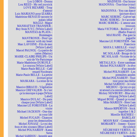
Los LOBOS - Donna
MADNESS - Our house
Lou REED - My red joystick
MADONNA - True blue (vinyl
LOVE BIZARRE - Trop
bleu)
d'amour
MADONNA - You can dance
Luis MARIANO pour IZARRA
(picture-disc)
Madeleine RENAUD raconte le
MARC SEBERG - Galver'ran
palais idéal
MARC SEBERG - Je t'accorde
MAGGI - Magie
MARC SEBERG - L'amour aux
MANHATTAN TRANSFER -
trousses
Boy from N.Y.C. [White Label]
Maria VICTORIA - Boléros n° 2
MANITAS de PLATA -
(Radio France)
Hommages
MAURANE - Pas gaie la
MANTRONIX - Don't go
pagaille
messin' with my heart
Maxime LE FORESTIER - San
Marc LAVOINE - Fils de moi
Francisco
[White Label]
MAYA L'ABEILLE - vinyl
Marcel PAGNOL - La partie de
jaune Collector
cartes (Marius)
MC SOLAAR - Bouge de là
MARIE-CLAIRE/PHILIPS - Un
MC SOLAAR - Victime de la
soir de Vie Parisienne
mode
Marie-Madeleine DURUFLÉ -
METALLICA - Enter sandman
Le coucou [White Label]
Michel POLNAREFF - Je rêve
Marie-Paule BELLE - Café
d'un monde
renard/Nosferatu
Michel POLNAREFF - Les
Marie-Paule BELLE - La petite
premières années
écriture grise
Michel POLNAREFF - Tout
MASKARA - La reine de la
tout pour ma chérie
playa
Michel SARDOU - Je vole
Maurice BIRAUD - Végétaline
MICHOU - Qu'est-ce qui
Maurice CHEVALIER - Si c'est
m'attend à la rentrée (dédicacé)
ça la musique à papa [White
Mickey NEWBURY - Blue sky
Label]
shining [White Label]
Maurice DULAC - Du pain
Miguel BOSÉ - Quand ça va mal
chaque jour [White Label]
Mike MAREEN - Here I am
Maxime LE FORESTIER - La
[White Label]
visite
Minnie RIPERTON - Stick
Michael JACKSON - One day
together 1 & 2
in your life
Mireille MATHIEU -
Michel FUGAIN - Chanson
BARCLAY
pour les demoiselles
MOON RAY - Comanchero
Michel JONASZ - Le roi des
MORIARTY - Jimmy / Enjoy
fous et des oiseaux [Blue Label]
the silence
Michel POLNAREFF - Kama
NÉGRESSES VERTES - IL
Sutra
NÉGRESSES VERTES - Zobi
Michel SARDOU - Interdit aux
la mouche