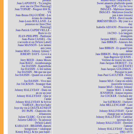
putains
Hubert-Félix THIÉFAINE -
Jean LAPOINTE - Tu jongles
Sweet amanite phalloïde queen
avec ma vie [Test Pressing]
Iggy POP - Cry for love
Jean TOPART - Peugeot 604 SL
IMAGES - Maîtresse (maxi)
V6
IMAGES - Maîtresse (touche
Jean-Bruno FALGUIÈRE - Les
pas à mes tresses)
écrans de cinéma
INXS - Devil inside
Jean-Louis ROLLAND - La
IRRÉSISTIBLES - My year is a
jeunesse est finie [Test
day
Pressing]
Isabelle ADJANI - Princesse au
Jean-Patrick CAPDEVIELLE -
petit pois
Born to cry
JACNO - Les langues
JEAN-PHILIPPE - Pardonne
étrangères
Jean-Pierre CASSEL - On
Jacques BREL - Amsterdam
s'accorde et on [White Label]
Jane BIRKIN - Amours des
Jeane MANSON - Les larmes
feintes
aux yeux
Jane BIRKIN - Et quand bien
Jeanne MAS - Johnny Johnny ²
même
JEREMY DAYS - Give it a
Jane BIRKIN - Help camionneur
name
Jean-Baptiste QUENIN -
Jerry REED - Amos Moses
Veilleur de toutes les nuits
Joan BAEZ - Asimbonanga
Jean-Jacques DEBOUT - Un
Joe DASSIN - Kanterbräu
mot [ACÉTATE]
Joe DASSIN - L'été indien
Jean-Jacques GOLDMAN -
Joe DASSIN - Me que me que
Puisque tu pars
Joe DASSIN - Quand on a seize
Jean-Paul GAULTIER - Noisy
ans
(remix)
Joe DASSIN - Vive moi
Jeanne MAS - Cœur en stéréo
Joe JACKSON - Stranger than
(nouvelle version)
fiction
Jeanne MAS - Johnny Johnny
Johnny HALLYDAY - Dans un
Jeanne MAS - L'enfant
an ou un jour
JENNIFER - Amour express
Johnny HALLYDAY - Que je
Joe COCKER - Unchain my
t'aime
heart
Johnny HALLYDAY & Sylvie
Joe SATRIANI - I believe
VARTAN - Bye bye baby
John MELLENCAMP - Last
Joye du vin à CHÂTEAUNEUF
chance
DU PAPE - Chansons des
Johnny HALLYDAY - Ça ne
échansons
change pas un homme
Julien CLERC - Ce n'est rien
Johnny HALLYDAY - Cadillac
Juliette GRÉCO - Ta jalousie
(picture-disc)
[White Label]
Johnny HALLYDAY - Derrière
KARAJAN - BRAHMS, danses
l'amour
hongroises + catalogue
Johnny HALLYDAY - Succès
Kenny BALL & his jazz band -
1961-1973