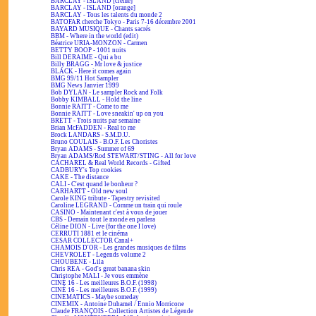
BARCLAY - ISLAND [crème]
BARCLAY - ISLAND [orange]
BARCLAY - Tous les talents du monde 2
BATOFAR cherche Tokyo - Paris 7-16 décembre 2001
BAYARD MUSIQUE - Chants sacrés
BBM - Where in the world (edit)
Béatrice URIA-MONZON - Carmen
BETTY BOOP - 1001 nuits
Bill DERAIME - Qui a bu
Billy BRAGG - Mr love & justice
BLACK - Here it comes again
BMG 99/11 Hot Sampler
BMG News Janvier 1999
Bob DYLAN - Le sampler Rock and Folk
Bobby KIMBALL - Hold the line
Bonnie RAITT - Come to me
Bonnie RAITT - Love sneakin' up on you
BRETT - Trois nuits par semaine
Brian McFADDEN - Real to me
Brock LANDARS - S.M.D.U.
Bruno COULAIS - B.O.F. Les Choristes
Bryan ADAMS - Summer of 69
Bryan ADAMS/Rod STEWART/STING - All for love
CACHAREL & Real World Records - Gifted
CADBURY's Top cookies
CAKE - The distance
CALI - C'est quand le bonheur ?
CARHARTT - Old new soul
Carole KING tribute - Tapestry revisited
Caroline LEGRAND - Comme un train qui roule
CASINO - Maintenant c'est à vous de jouer
CBS - Demain tout le monde en parlera
Céline DION - Live (for the one I love)
CERRUTI 1881 et le cinéma
CESAR COLLECTOR Canal+
CHAMOIS D'OR - Les grandes musiques de films
CHEVROLET - Legends volume 2
CHOUBENE - Lila
Chris REA - God's great banana skin
Christophe MALI - Je vous emmène
CINÉ 16 - Les meilleures B.O.F. (1998)
CINÉ 16 - Les meilleures B.O.F. (1999)
CINEMATICS - Maybe someday
CINEMIX - Antoine Duhamel / Ennio Morricone
Claude FRANÇOIS - Collection Artistes de Légende