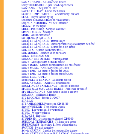
SAMARITAINE - All American Rodeo
Samy THIÉBAULT - Upanishad experiences
SANTANA - The game of love
SAVES THE DAY - Under the boards
SCHTROUMPF PARTY 3 - La schtroumpf du foot
SEAL - Prayer for the dying
Sebastien GRAINGER and the mountains
Serge GAINSBOURG - Vu de l'intérieur
SHAZZ - In the light
SHEER Publishing - Sampler volume 1
SIMPLE MINDS - Stranger
SINIK - Autodestruction
SO FRENCHY SO CHIC 1
SOCIÉTÉ GÉNÉRALE - Brasil touch
SOCIÉTÉ GÉNÉRALE - Junior présente les classiques de bébé
SOCIÉTÉ GÉNÉRALE - Musiques d'un siècle
SOL EN SI - Quand j'aime une fois...
SOL MONDO - Rendez-vous sur Mars
SOLA - Missile Sol-Sol
SONS OF THE DESERT - Within a mile
SONY - Musiques des films du siècle
SONY DADC - Grands compositeurs du millénaire
SONY MUSIC - Artist News juillet 1999
SONY-BMG - Le talent s'écoute été 2005
SONY-BMG - Le talent s'écoute rentrée 2006
SOON E MC - O.P.I.D.
Sophie ELLIS-BEXTOR - Mixed up world
SOUL ASYLUM - I will still be laughing
SOULFINGER EXPERIENCE - Tout est possible
SPLINE & LA MAUVAISE HERBE - Faiblesse et vanité
SPV RECORDINGS - One nation under a groove
SQUAKK - Willisau & Berlin
ST2 RECORDS - Promo 01/2007
STABILO
STEAMHAMMER Promotion CD 88/89
Stevie WONDER - These three words
STING - Let your soul be your pilot
STING - When we dance
STROKES - Reptilia
STUDIO SM - Disque professionnel XP9000
SUICIDAL TENDANCIES - I'll hate you better
SUPERGRASS - Interview Life on other planets
SWATCH - Swatch together
Sylvie VARTAN - La plus belle pour aller danser
Sylvie VARTAN & Johnny HALLYDAY - Il mio problema