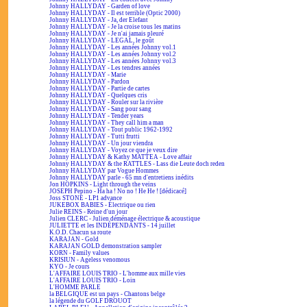
Johnny HALLYDAY - Garden of love
Johnny HALLYDAY - Il est terrible (Optic 2000)
Johnny HALLYDAY - Ja, der Elefant
Johnny HALLYDAY - Je la croise tous les matins
Johnny HALLYDAY - Je n'ai jamais pleuré
Johnny HALLYDAY - LEGAL, le goût
Johnny HALLYDAY - Les années Johnny vol.1
Johnny HALLYDAY - Les années Johnny vol.2
Johnny HALLYDAY - Les années Johnny vol.3
Johnny HALLYDAY - Les tendres années
Johnny HALLYDAY - Marie
Johnny HALLYDAY - Pardon
Johnny HALLYDAY - Partie de cartes
Johnny HALLYDAY - Quelques cris
Johnny HALLYDAY - Rouler sur la rivière
Johnny HALLYDAY - Sang pour sang
Johnny HALLYDAY - Tender years
Johnny HALLYDAY - They call him a man
Johnny HALLYDAY - Tout public 1962-1992
Johnny HALLYDAY - Tutti frutti
Johnny HALLYDAY - Un jour viendra
Johnny HALLYDAY - Voyez ce que je veux dire
Johnny HALLYDAY & Kathy MATTEA - Love affair
Johnny HALLYDAY & the RATTLES - Lass die Leute doch reden
Johnny HALLYDAY par Vogue Hommes
Johnny HALLYDAY parle - 65 mn d'entretiens inédits
Jon HOPKINS - Light through the veins
JOSEPH Pepino - Ha ha ! No no ! He He ! [dédicacé]
Joss STONE - LP1 advance
JUKEBOX BABIES - Électrique ou rien
Julie REINS - Reine d'un jour
Julien CLERC - Julien déménage électrique & acoustique
JULIETTE et les INDÉPENDANTS - 14 juillet
K.O.D. Chacun sa route
KARAJAN - Gold
KARAJAN GOLD demonstration sampler
KORN - Family values
KRISIUN - Ageless venomous
KYO - Je cours
L'AFFAIRE LOUIS TRIO - L'homme aux mille vies
L'AFFAIRE LOUIS TRIO - Loin
L'HOMME PARLE
la BELGIQUE est un pays - Chantons belge
la légende du GOLF DROUOT