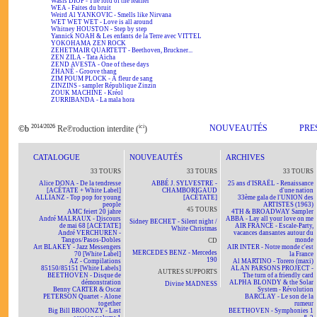
Wasis DIOP - The lord of the feather
WEA - Faites du bruit
Weird Al YANKOVIC - Smells like Nirvana
WET WET WET - Love is all around
Whitney HOUSTON - Step by step
Yannick NOAH & Les enfants de la Terre avec VITTEL
YOKOHAMA ZEN ROCK
ZEHETMAIR QUARTETT - Beethoven, Bruckner...
ZEN ZILA - Tata Aïcha
ZEND AVESTA - One of these days
ZHANÉ - Groove thang
ZIM POUM PLOCK - A fleur de sang
ZINZINS - sampler République Zinzin
ZOUK MACHINE - Kréol
ZURRIBANDA - La mala hora
2014/2026
ici
NOUVEAUTÉS
PRE
©b
Re℗roduction interdite (
)
CATALOGUE
NOUVEAUTÉS
ARCHIVES
33 TOURS
33 TOURS
33 TOURS
Alice DONA - De la tendresse
ABBÉ J. SYLVESTRE -
25 ans d'ISRAËL - Renaissance
[ACÉTATE + White Label]
CHAMBORIGAUD
d'une nation
ALLIANZ - Top pop for young
[ACÉTATE]
33ème gala de l'UNION des
people
ARTISTES (1963)
45 TOURS
AMC feiert 20 jahre
4TH & BROADWAY Sampler
André MALRAUX - Discours
ABBA - Lay all your love on me
Sidney BECHET - Silent night /
de mai 68 [ACÉTATE]
AIR FRANCE - Escale-Party,
White Christmas
André VERCHUREN -
vacances dansantes autour du
Tangos/Pasos-Dobles
monde
CD
Art BLAKEY - Jazz Messengers
AIR INTER - Notre monde c'est
MERCEDES BENZ - Mercedes
70 [White Label]
la France
190
AZ - Compilations
Al MARTINO - Torero (maxi)
85150/85151 [White Labels]
ALAN PARSONS PROJECT -
AUTRES SUPPORTS
BEETHOVEN - Disque de
The turn of a friendly card
démonstration
ALPHA BLONDY & the Solar
Divine MADNESS
Benny CARTER & Oscar
System - Révolution
PETERSON Quartet - Alone
BARCLAY - Le son de la
together
rumeur
Big Bill BROONZY - Last
BEETHOVEN - Symphonies 1