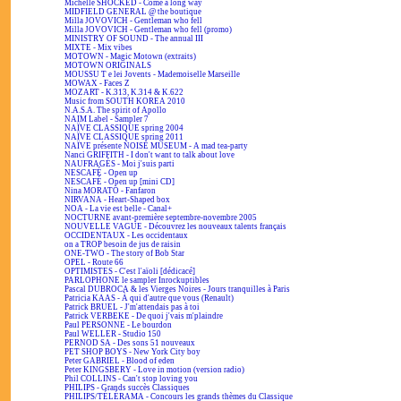
Michelle SHOCKED - Come a long way
MIDFIELD GENERAL @ the boutique
Milla JOVOVICH - Gentleman who fell
Milla JOVOVICH - Gentleman who fell (promo)
MINISTRY OF SOUND - The annual III
MIXTE - Mix vibes
MOTOWN - Magic Motown (extraits)
MOTOWN ORIGINALS
MOUSSU T e lei Jovents - Mademoiselle Marseille
MOWAX - Faces Z
MOZART - K.313, K.314 & K.622
Music from SOUTH KOREA 2010
N.A.S.A. The spirit of Apollo
NAIM Label - Sampler 7
NAÏVE CLASSIQUE spring 2004
NAÏVE CLASSIQUE spring 2011
NAÏVE présente NOISE MUSEUM - A mad tea-party
Nanci GRIFFITH - I don't want to talk about love
NAUFRAGÉS - Moi j'suis parti
NESCAFÉ - Open up
NESCAFÉ - Open up [mini CD]
Nina MORATO - Fanfaron
NIRVANA - Heart-Shaped box
NOA - La vie est belle - Canal+
NOCTURNE avant-première septembre-novembre 2005
NOUVELLE VAGUE - Découvrez les nouveaux talents français
OCCIDENTAUX - Les occidentaux
on a TROP besoin de jus de raisin
ONE-TWO - The story of Bob Star
OPEL - Route 66
OPTIMISTES - C'est l'aïoli [dédicacé]
PARLOPHONE le sampler Inrockuptibles
Pascal DUBROCA & les Vierges Noires - Jours tranquilles à Paris
Patricia KAAS - À qui d'autre que vous (Renault)
Patrick BRUEL - J'm'attendais pas à toi
Patrick VERBEKE - De quoi j'vais m'plaindre
Paul PERSONNE - Le bourdon
Paul WELLER - Studio 150
PERNOD SA - Des sons 51 nouveaux
PET SHOP BOYS - New York City boy
Peter GABRIEL - Blood of eden
Peter KINGSBERY - Love in motion (version radio)
Phil COLLINS - Can't stop loving you
PHILIPS - Grands succès Classiques
PHILIPS/TÉLÉRAMA - Concours les grands thèmes du Classique