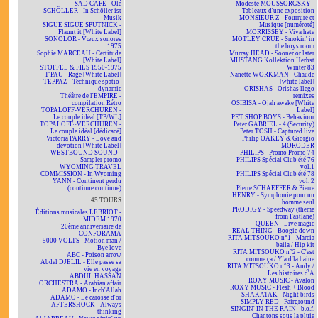
SAD CAFÉ - Olé
Modeste MOUSSORGSKY -
SCHÖLLER - In Schöller ist
Tableaux d'une exposition
Musik
MONSIEUR Z - Fourrure et
SIGUE SIGUE SPUTNICK -
Musique [numéroté]
Flaunt it [White Label]
MORRISSEY - Viva hate
SONOLOR - Vœux sonores
MÖTLEY CRÜE - Smokin' in
1975
the boys room
Sophie MARCEAU - Certitude
Murray HEAD - Sooner or later
[White Label]
MUSTANG Kollektion Herbst
STOFFEL & FILS 1950-1975
Winter 83
T'PAU - Rage [White Label]
Nanette WORKMAN - Chaude
TEPPAZ - Technique spatio-
[white label]
dynamic
ORISHAS - Orishas llego
Théâtre de l'EMPIRE -
remixes
compilation Rétro
OSIBISA - Ojah awake [White
TOPALOFF-VERCHUREN -
Label]
Le couple idéal [TP/WL]
PET SHOP BOYS - Behaviour
TOPALOFF~VERCHUREN -
Peter GABRIEL - 4 (Security)
Le couple idéal [dédicacé]
Peter TOSH - Captured live
Victoria PARRY - Love and
Philip OAKEY & Giorgio
devotion [White Label]
MORODER
WESTBOUND SOUND -
PHILIPS - Promo Promo 74
Sampler promo
PHILIPS Spécial Club été 76
WYOMING TRAVEL
vol.1
COMMISSION - In Wyoming
PHILIPS Spécial Club été 78
YANN - Continent perdu
vol. 2
(continue continue)
Pierre SCHAEFFER & Pierre
HENRY - Symphonie pour un
45 TOURS
homme seul
PRODIGY - Speedway (theme
Éditions musicales LEBRIOT -
from Fastlane)
MIDEM 1970
QUEEN - Live magic
20ème anniversaire de
REAL THING - Boogie down
CONFORAMA
RITA MITSOUKO n°1 - Marcia
5000 VOLTS - Motion man /
baila / Hip kit
Bye love
RITA MITSOUKO n°2 - C'est
ABC - Poison arrow
comme ça / Y'a d'la haine
Abdel DJELIL - Elle passe sa
RITA MITSOUKO n°3 - Andy /
vie en voyage
Les histoires d'A
ABDUL HASSAN
ROXY MUSIC - Avalon
ORCHESTRA - Arabian affair
ROXY MUSIC - Flesh + Blood
ADAMO - Inch'Allah
SHAKATAK - Night birds
ADAMO - Le carosse d'or
SIMPLY RED - Fairground
AFTERSHOCK - Always
SINGIN' IN THE RAIN - b.o.f.
thinking
Chantons sous la pluie