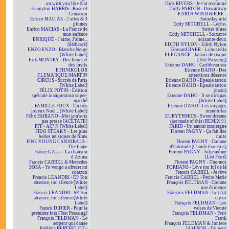
on with you like that
Dick RIVERS - Je t'ai reconnue
Emmylou HARRIS - Rose of
Dolly PARTON - Downtown
Cimarron
EARTH WIND & FIRE -
Enrico MACIAS - 2 ailes & 3
Saturday nite
plumes
Eddy MITCHELL - Lèche-
Enrico MACIAS - La France de
bottes blues
mon enfance
Eddy MITCHELL - Soixante
ENRIQUÉ - J'aime, J'aime...
soixante-deux
[dédicacé]
EDITH NYLON - Edith Nylon
ENZO ENZO - Blanche Neige
Edouard BAER - La bostella
[White Label]
ELEGANCE - Jamais de risque
Erik MONTRY - Des fleurs et
[Test Pressing]
des fusils
Etienne DAHO - Caribbean sea
ETHNIKOLOR
Etienne DAHO - Des
F.LEMARQUE/MARTIN
attractions désastre
CIRCUS - Succès de Paris
Etienne DAHO - Epaule tattoo
[White Label]
Etienne DAHO - Epaule tattoo
FÉLIX POTIN - Édition
(maxi)
spéciale inauguration super-
Etienne DAHO - Il ne dira pas
marché
[White Label]
FAMILLE FOUX - Un très
Etienne DAHO - Les voyages
joyeux Noël... [White Label]
immobiles
Félix FAIRANO - Moi je n'suis
EURYTHMICS - Sweet dreams
pas pressé [ACÉTATE]
(are made of this) REMIX 91
FFF - AC² N [White Label]
FARID - Un amour montagne
FIDO STEAKY - Les plus
Florent PAGNY - Ça fait des
belles musiques de films
nuits
FINE YOUNG CANNIBALS -
Florent PAGNY - Comme
The flame
d'habitude [Claude François]
France GALL - La chanson
Florent PAGNY - Jolie môme
d'Azima
[Léo Ferré]
Francis CABREL & Mercedes
Florent PAGNY - Tue-moi
SOSA - Yo vengo a ofrecer mi
FORBANS - Lève ton ful de là
corazon
Francis CABREL - Je rêve
Francis LEANDRI - EP Ton
Francis CABREL - Petite Marie
absence, ton silence [White
François FELDMAN - Comme
Label]
une évidence
Francis LEANDRI - SP Ton
François FELDMAN - Le p'tit
absence, ton silence [White
cireur
Label]
François FELDMAN - Les
Franck DIDIER - Pour la
valses de Vienne
première fois [Test Pressing]
François FELDMAN - Petit
François FELDMAN - Le
Frank
serpent qui danse
François FELDMAN & Joniece
Frédéric BERTHELOT -
JAMISON - J'ai peur