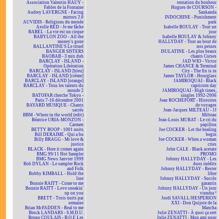
Association Valentin HAÜY -
tentation du bonheur
Fables de la Fontaine
Hugues de COURSON -
Audrey LAVERGNE - Facing
Sankanda
mirrors 2.0
INDOCHINE - Punishment
AUVIDIS - Religions du monde
park
Axelle RED - Je me fâche
Isabelle BOULAY - Tout un
BABEL - La vie est un cirque
jour
BABYLON ZOO - All the
Isabelle BOULAY & Johnny
money's gone
HALLYDAY - Tout au bout de
BALLANTINE'S Le rituel
nos peines
BANGER SISTERS
ISULATINE - Les plus beaux
BAOBAB - 3 mix dub
chants Corses
BARCLAY - ISLAND -
JAD WIO - Victor
Opération Libération
James CHANCE & Terminal
BARCLAY - ISLAND [bleu]
City - The fix is in
BARCLAY - ISLAND [crème]
James TAYLOR - Hourglass
BARCLAY - ISLAND [orange]
JAMIROQUAI - Black
BARCLAY - Tous les talents du
capricorn day
monde 2
JAMIROQUAI - High times,
BATOFAR cherche Tokyo -
singles 1992-2006
Paris 7-16 décembre 2001
Jean ROCHEFORT - Histoires
BAYARD MUSIQUE - Chants
de voyages
sacrés
Jean-Jacques MILTEAU - JJ
BBM - Where in the world (edit)
Milteau
Béatrice URIA-MONZON -
Jean-Louis MURAT - Le cri du
Carmen
papillon
BETTY BOOP - 1001 nuits
Joe COCKER - Let the healing
Bill DERAIME - Qui a bu
begin
Billy BRAGG - Mr love &
Joe COCKER - When a woman
justice
cries
BLACK - Here it comes again
John CALE - Black acetate
BMG 99/11 Hot Sampler
PROMO
BMG News Janvier 1999
Johnny HALLYDAY - Les
Bob DYLAN - Le sampler Rock
duos inédits
and Folk
Johnny HALLYDAY - Rester
Bobby KIMBALL - Hold the
libre
line
Johnny HALLYDAY - Succès
Bonnie RAITT - Come to me
garantis
Bonnie RAITT - Love sneakin'
Johnny HALLYDAY - Un jour
up on you
viendra ²
BRETT - Trois nuits par
Jordi SAVALL/HESPERION
semaine
XXI - Don Quijote de la
Brian McFADDEN - Real to me
Mancha
Brock LANDARS - S.M.D.U.
Julie ZENATTI - À quoi ça sert
Bruno COULAIS - B.O.F. Les
Julie ZENATTI - Mon ami pour