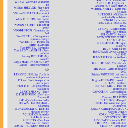
ARTHUR H - Le baron noir
WHAM - Where did your heart
ARTHUR H - Le goût du H
go
Ashanti ROY Pablo MOSES
William SHELLER - Fier et fou
Winston JARRETT - Natty will
de vous
fly again
William SHELLER - Le carnet à
AUTECHRE - Cichlisuite
spirale
mechanically reclaimed
WON TON TON - Can I come
BÉNABAR - Le dîner
near you
BABA YAGA - Back in the
WONDER STUFF - The size of
USSR
a cow
BB KING - Grandes mitos
WOODENTOPS - You make me
BBM - City of gold
feel
BEL CANTO - Rumour
Yves DUTEIL - J'ai la guitare
BETWEEN THE BURIED
qui me démange
AND ME - Colors
Yves DUTEIL - Prendre un
BLUE SILVER - Musiques
enfant (à Martine)
d'Algérie
Yves DUTEIL - Tarentelle
BLUR - Girls & boys
Yves SAINT-LAURENT - Paris
Bob DYLAN Live at Carnegie
je t'aime
Hall 1963
Zachary RICHARD - My
Bob MARLEY & the Wailers -
Nanette
Kaya
Ziggy MARLEY & the Melody
BORDERS & 6° - Your musical
Makers - Tomorrow people
passport
BRETONS - Chanson rock été
CD
2007
ÉTHIOPIQUES L'âge d'or de la
Brigitte FONTAINE - Ah que la
musique éthiopienne
vie est belle
113 feat. Black Rénégat - Un
Brigitte FONTAINE + Areski +
jour de paix
HIGELIN - D'ailleurs
1900-1949 - Les plus grands
BUFFALO GRILL - Pour ton
classiques
anniversaire
22 PISTEPIRKKO - Birdy
CAP OCÉAN - La compilation
22 PISTEPIRKKO - Don't say
océane
I'm so evil
Chantons BRASSENS
2MS - Que la lumière brille
CHATS D'OC - Pompe 2
3rd WISH feat. BabyBash -
CHER - The music's no good
Obsesion
without you
65DAYSOFSTATIC - Don't go
CHRONICART/PEOPLESOUN
down to sorrow
- Chronic'Organic
7 QUESTIONS sampler
CORNU - CD bonus live
A & B - Suzanne
COUNTRY MUSIC
A FILETTA - Don Juan
ASSOCIATION Awards 1993
Abed AZRIÉ - Suerte
CRISTINA - Doll in the box
ABSENT FRIENDS 4 track CD
CRISTINA - Sleep it off