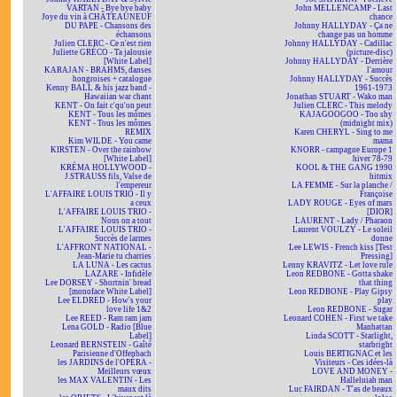
VARTAN - Bye bye baby
John MELLENCAMP - Last
Joye du vin à CHÂTEAUNEUF
chance
DU PAPE - Chansons des
Johnny HALLYDAY - Ça ne
échansons
change pas un homme
Julien CLERC - Ce n'est rien
Johnny HALLYDAY - Cadillac
Juliette GRÉCO - Ta jalousie
(picture-disc)
[White Label]
Johnny HALLYDAY - Derrière
KARAJAN - BRAHMS, danses
l'amour
hongroises + catalogue
Johnny HALLYDAY - Succès
Kenny BALL & his jazz band -
1961-1973
Hawaiian war chant
Jonathan STUART - Wako man
KENT - On fait c'qu'on peut
Julien CLERC - This melody
KENT - Tous les mômes
KAJAGOOGOO - Too shy
KENT - Tous les mômes
(midnight mix)
REMIX
Karen CHERYL - Sing to me
Kim WILDE - You came
mama
KIRSTEN - Over the rainbow
KNORR - campagne Europe 1
[White Label]
hiver 78-79
KRÉMA HOLLYWOOD -
KOOL & THE GANG 1990
J.STRAUSS fils, Valse de
hitmix
l'empereur
LA FEMME - Sur la planche /
L'AFFAIRE LOUIS TRIO - Il y
Françoise
a ceux
LADY ROUGE - Eyes of mars
L'AFFAIRE LOUIS TRIO -
[DIOR]
Nous on a tout
LAURENT - Lady / Pharaon
L'AFFAIRE LOUIS TRIO -
Laurent VOULZY - Le soleil
Succès de larmes
donne
L'AFFRONT NATIONAL -
Lee LEWIS - French kiss [Test
Jean-Marie tu charries
Pressing]
LA LUNA - Les cactus
Lenny KRAVITZ - Let love rule
LAZARE - Infidèle
Leon REDBONE - Gotta shake
Lee DORSEY - Shortnin' bread
that thing
[monoface White Label]
Leon REDBONE - Play Gipsy
Lee ELDRED - How's your
play
love life 1&2
Leon REDBONE - Sugar
Lee REED - Ram ram jam
Leonard COHEN - First we take
Lena GOLD - Radio [Blue
Manhattan
Label]
Linda SCOTT - Starlight,
Leonard BERNSTEIN - Gaîté
starbright
Parisienne d'Offenbach
Louis BERTIGNAC et les
les JARDINS de l'OPÉRA -
Visiteurs - Ces idées-là
Meilleurs vœux
LOVE AND MONEY -
les MAX VALENTIN - Les
Halleluiah man
maux dits
Luc FAIRDAN - T'as de beaux