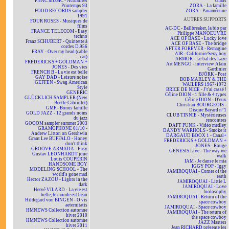
FNAC MUSIC - Actualités
chaos
Printemps 93
ZORA - La famille
FOOD RECORDS sampler
ZORA - Panaméenne
1991
AUTRES SUPPORTS
FOUR ROSES - Musiques de
films
AC-DC - Ballbreaker, la bio par
FRANCE TELECOM - Easy
Philippe MANOEUVRE
techno
ACE OF BASE - Lucky love
Franz SCHUBERT - Quintette à
ACE OF BASE - The bridge
cordes D.956
AFTER FOREVER - Remagine
FRAY - Over my head (cable
AIR - Californie/Sexy boy
car)
ARMOR - Le bal des Laze
FREDERICKS + GOLDMAN +
Art MENGO - interview Alain
JONES - Des vies
Gardinier
FRENCH B - La vie est belle
BJÖRK - Post
GAY DAD - Leisure noise
BOB MARLEY & THE
GEFFEN - Swag American
WAILERS 1967-1972
Style
BRICE DE NICE - J't'ai cassé !
GENERIC
Céline DION - 1 fille & 4 types
GLÜCKLICH SAMPLER (New
Céline DION - D'eux
Beetle Cabriolet)
Christian BOURGEOIS -
GMF - Bonus famille
Disque Bayard n°1
GOLD JAZZ - 12 grands noms
CLUB TINNIE - Mystérieuses
du jazz
rencontres
GOOOM sampler summer 2003
DAFT PUNK - Vidéo medley
GRAMOPHONE 01/10 -
DANDY WARHOLS - Smoke it
Andrew Litton on Gershwin
DARGAUD BOOX 1 - Canal+
Grant Lee BUFFALO - Honey
FREDERICKS + GOLDMAN +
don't think
JONES - Rouge
GROOVE ARMADA - Easy
GENESIS Live - The way we
Gustav LEONHARDT joue
walk
Louis COUPERIN
IAM - Je danse le mia
HANDSOME BOY
IGGY POP - Iggy
MODELING SCHOOL - The
JAMIROQUAI - Corner of the
world's gone mad
earth
Hector ZAZOU - Lights in the
JAMIROQUAI - Little L
dark
JAMIROQUAI - Love
Hervé VILARD - La vie est
foolosophy
belle, le monde est beau
JAMIROQUAI - Return of the
Hildegard von BINGEN - O vis
space cowboy
aeternitatis
JAMIROQUAI - Space cowboy
HMNEWS Collection automne
JAMIROQUAI - The return of
hiver 2010
the space cowboy
HMNEWS Collection automne
JAZZ Masters
hiver 2011
Jean RICHARD présente les