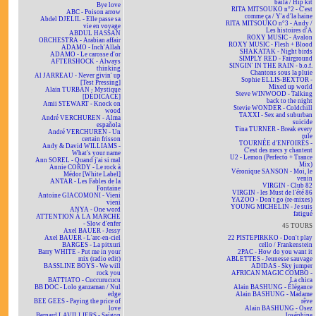
baila / Hip kit
Bye love
RITA MITSOUKO n°2 - C'est
ABC - Poison arrow
comme ça / Y'a d'la haine
Abdel DJELIL - Elle passe sa
RITA MITSOUKO n°3 - Andy /
vie en voyage
Les histoires d'A
ABDUL HASSAN
ROXY MUSIC - Avalon
ORCHESTRA - Arabian affair
ROXY MUSIC - Flesh + Blood
ADAMO - Inch'Allah
SHAKATAK - Night birds
ADAMO - Le carosse d'or
SIMPLY RED - Fairground
AFTERSHOCK - Always
SINGIN' IN THE RAIN - b.o.f.
thinking
Chantons sous la pluie
Al JARREAU - Never givin' up
Sophie ELLIS-BEXTOR -
[Test Pressing]
Mixed up world
Alain TURBAN - Mystique
Steve WINWOOD - Talking
[DÉDICACÉ]
back to the night
Amii STEWART - Knock on
Stevie WONDER - Coldchill
wood
TAXXI - Sex and suburban
André VERCHUREN - Alma
suicide
española
Tina TURNER - Break every
André VERCHUREN - Un
rule
certain frisson
TOURNÉE d'ENFOIRÉS -
Andy & David WILLIAMS -
C'est des mecs y chantent
What's your name
U2 - Lemon (Perfecto + Trance
Ann SOREL - Quand j'ai si mal
Mix)
Annie CORDY - Le rock à
Véronique SANSON - Moi, le
Médor [White Label]
venin
ANTAR - Les Fables de la
VIRGIN - Club 82
Fontaine
VIRGIN - les Must de l'été 86
Antoine GIACOMONI - Vieni
YAZOO - Don't go (re-mixes)
vieni
YOUNG MICHELIN - Je suis
ANYA - One word
fatigué
ATTENTION À LA MARCHE
- Slow d'enfer
45 TOURS
Axel BAUER - Jessy
Axel BAUER - L'arc-en-ciel
22 PISTEPIRKKO - Don't play
BARGES - La pitxuri
cello / Frankenstein
Barry WHITE - Put me in your
2PAC - How do you want it
mix (radio edit)
ABLETTES - Jeunesse sauvage
BASSLINE BOYS - We will
ADIDAS - Sky jumper
rock you
AFRICAN MAGIC COMBO -
BATTIATO - Cuccurucucu
La chica
BB DOC - Lolo ganzaman / Nul
Alain BASHUNG - Élégance
edge
Alain BASHUNG - Madame
BEE GEES - Paying the price of
rêve
love
Alain BASHUNG - Osez
Bernard LAVILLIERS - Saïgon
Joséphine