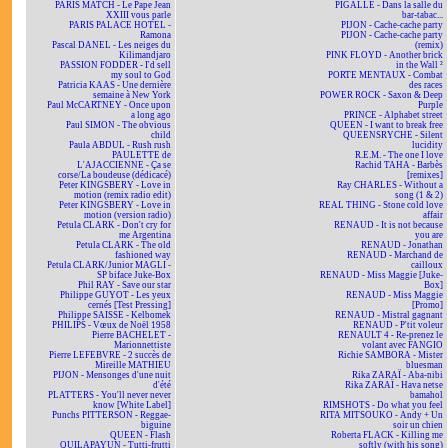
PARIS MATCH - Le Pape Jean
PIGALLE - Dans la salle du
XXIII vous parle
bar-tabac...
PARIS PALACE HOTEL -
PIJON - Cache-cache party
Ramona
PIJON - Cache-cache party
Pascal DANEL - Les neiges du
(remix)
Kilimandjaro
PINK FLOYD - Another brick
PASSION FODDER - I'd sell
in the Wall ²
my soul to God
PORTE MENTAUX - Combat
Patricia KAAS - Une dernière
des races
semaine à New York
POWER ROCK - Saxon & Deep
Paul McCARTNEY - Once upon
Purple
a long ago
PRINCE - Alphabet street
Paul SIMON - The obvious
QUEEN - I want to break free
child
QUEENSRYCHE - Silent
Paula ABDUL - Rush rush
lucidity
PAULETTE de
R.E.M. - The one I love
L'AJACCIENNE - Ça se
Rachid TAHA - Barbès
corse/La boudeuse (dédicacé)
[remixes]
Peter KINGSBERY - Love in
Ray CHARLES - Without a
motion (remix radio edit)
song (1 & 2)
Peter KINGSBERY - Love in
REAL THING - Stone cold love
motion (version radio)
affair
Petula CLARK - Don't cry for
RENAUD - It is not because
me Argentina
you are
Petula CLARK - The old
RENAUD - Jonathan
fashioned way
RENAUD - Marchand de
Petula CLARK/Junior MAGLI -
cailloux
SP biface Juke-Box
RENAUD - Miss Maggie [Juke-
Phil RAY - Save our star
Box]
Philippe GUYOT - Les yeux
RENAUD - Miss Maggie
cernés [Test Pressing]
[Promo]
Philippe SAISSE - Kelbomek
RENAUD - Mistral gagnant
PHILIPS - Vœux de Noël 1958
RENAUD - P'tit voleur
Pierre BACHELET -
RENAULT 4 - Re-prenez le
Marionnettiste
volant avec FANGIO
Pierre LEFEBVRE - 2 succès de
Richie SAMBORA - Mister
Mireille MATHIEU
bluesman
PIJON - Mensonges d'une nuit
Rika ZARAÏ - Aba-nibi
d'été
Rika ZARAÏ - Hava netse
PLATTERS - You'll never never
bamahol
know [White Label]
RIMSHOTS - Do what you feel
Punchs PITTERSON - Reggae-
RITA MITSOUKO - Andy + Un
biguine
soir un chien
QUEEN - Flash
Roberta FLACK - Killing me
QUILAPAYUN - Tutti-frutti
softly (with his song)