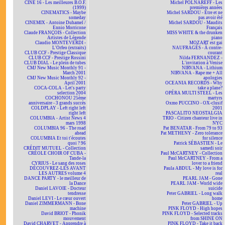
CINÉ 16 - Les meilleures B.O.F.
Michel POLNAREFF - Les
(1999)
premières années
CINEMATICS - Maybe
Michel SARDOU - Être et ne
someday
pas avoir été
CINEMIX - Antoine Duhamel /
Michel SARDOU - Maudits
Ennio Morricone
Français
Claude FRANÇOIS - Collection
MISS WHITE & the drunken
Artistes de Légende
piano
Claudio MONTEVERDI -
MOZART est gai
L'Orfeo (extraits)
NAUFRAGÉS - À contre-
CLUB CCF - Prestige Classique
courant
CLUB CCF - Prestige Rossini
Nilda FERNANDEZ -
CLUB DIAL - Le plein de tubes
L'invitation à Venise
CMJ New Music Monthly 91 -
NIRVANA - Lithium
March 2001
NIRVANA - Rape me + All
CMJ New Music Monthly 92 -
apologies
April 2001
OCEANIA RECORDS - Why
COCA-COLA - Let's party
take a plane?
selection 2004
OPÉRA MULTI STEEL - Les
COCHONOU 25ème
martyrs
anniversaire - 3 grands succès
Oxmo PUCCINO - OX-clusif
COLDPLAY - Left right left
2001
right left
PASCALITO NEOSTALGIA
COLUMBIA - Artist News 4
TRIO - Citizen chanteur live in
mars 1998
NYC
COLUMBIA 96 - The road
Pat BENATAR - From 79 to 93
ahead
Pat METHENY - Zero tolerance
COLUMBIA Et toi t'écoutes
for silence
quoi ? 96
Patrick SÉBASTIEN - Le
CRÉDIT MUTUEL - Collection
samedi soir
CRÉOLE CHOIR OF CUBA -
Paul McCARTNEY - Collection
Tande-la
Paul McCARTNEY - From a
CYRIUS - Le sang des roses
lover to a friend
DÉCOUVREZ-LES AVANT
Paula ABDUL - My love is for
LES AUTRES volume 4
real
DANCE PARTY - le meilleur de
PEARL JAM - Gone
la Dance
PEARL JAM - World wide
Daniel LAVOIE - Docteur
suicide
tendresse
Peter GABRIEL - Long walk
Daniel LEVI - Le cœur ouvert
home
Daniel ZIMMERMANN - Bone
Peter GABRIEL - Up
machine
PINK FLOYD - High hopes
David BRIOT - Phonik
PINK FLOYD - Selected tracks
mouvement
from SHINE ON
David CHARVET - Apprendre à
PINK FLOYD - Take it back