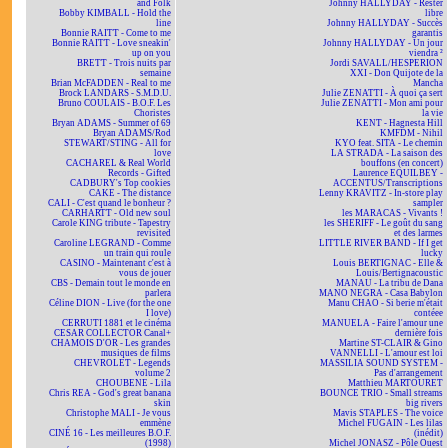
and Folk
Johnny HALLYDAY - Rester
Bobby KIMBALL - Hold the
libre
line
Johnny HALLYDAY - Succès
Bonnie RAITT - Come to me
garantis
Bonnie RAITT - Love sneakin'
Johnny HALLYDAY - Un jour
up on you
viendra ²
BRETT - Trois nuits par
Jordi SAVALL/HESPERION
semaine
XXI - Don Quijote de la
Brian McFADDEN - Real to me
Mancha
Brock LANDARS - S.M.D.U.
Julie ZENATTI - À quoi ça sert
Bruno COULAIS - B.O.F. Les
Julie ZENATTI - Mon ami pour
Choristes
la vie
Bryan ADAMS - Summer of 69
KENT - Hagnesta Hill
Bryan ADAMS/Rod
KMFDM - Nihil
STEWART/STING - All for
KYO feat. SITA - Le chemin
love
LA STRADA - La saison des
CACHAREL & Real World
bouffons (en concert)
Records - Gifted
Laurence EQUILBEY -
CADBURY's Top cookies
ACCENTUS/Transcriptions
CAKE - The distance
Lenny KRAVITZ - In-store play
CALI - C'est quand le bonheur ?
sampler
CARHARTT - Old new soul
les MARACAS - Vivants !
Carole KING tribute - Tapestry
les SHERIFF - Le goût du sang
revisited
et des larmes
Caroline LEGRAND - Comme
LITTLE RIVER BAND - If I get
un train qui roule
lucky
CASINO - Maintenant c'est à
Louis BERTIGNAC - Elle &
vous de jouer
Louis/Bertignacoustic
CBS - Demain tout le monde en
MANAU - La tribu de Dana
parlera
MANO NEGRA - Casa Babylon
Céline DION - Live (for the one
Manu CHAO - Si berie m'était
I love)
contéee
CERRUTI 1881 et le cinéma
MANUELA - Faire l'amour une
CESAR COLLECTOR Canal+
dernière fois
CHAMOIS D'OR - Les grandes
Martine ST-CLAIR & Gino
musiques de films
VANNELLI - L'amour est loi
CHEVROLET - Legends
MASSILIA SOUND SYSTEM -
volume 2
Pas d'arrangement
CHOUBENE - Lila
Matthieu MARTOURET
Chris REA - God's great banana
BOUNCE TRIO - Small streams
skin
big rivers
Christophe MALI - Je vous
Mavis STAPLES - The voice
emmène
Michel FUGAIN - Les lilas
CINÉ 16 - Les meilleures B.O.F.
(inédit)
(1998)
Michel JONASZ - Pôle Ouest