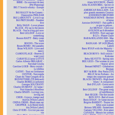
BIBIE - En souvenir de moi
Alain SOUCHON - Dandy
[Pré-Planning]
Alfio SCANDURRA - Qu'est-ce
BIG T Scotch whisky - Europe
qui ne va pas
1
AMERICAN BALLADS - Les
Bill HALEY & the Comets -
plus grands moments Country
Chaussettes PHILDAR
ANDERSON BRUFORD
Bill LABOUNTY - Livin'it up
WAKEMAN HOWE - Brother
Bill PRITCHARD - Number
of mine
five
Antoine DONNET - Fais gaffe à
Billy SWAN - Lover please
ce que tu penses...
BLACK - Fly up to the moon
Art MENGO - Côté cour
BLACK - You're a big girl now
AVIGNON au 8 décembre
Bob GELDOF - Love or
AVIONS - Nuit sauvage
something
B-52's - Planet Claire
Bonnie RAITT - Baby come
BAB & ROLANDO 808 - Mas
back
que nada
BOONS - The score
BADGAM - SP 1428 [Black
Boum BOMO - Hit-parades
Label]
Brian WILSON - Love and
Barry RYAN with the Majority -
mercy
Eloïse
CAMOUFLAGE - Heaven (I
BEACH BOYS - Still cruisin /
want you)
Kokomo
CARAVELLI pour LOTUS
Bebu SILVETTI - Spring rain
Carlos Alberto IRIGARAY -
BEE GEES - The woman in you
Navidad Criolla
/ Stayin' alive
Caroline LOEB - Mots croisés /
Bernard MINET - Génération
Le téléfon
Bioman
CATHY - Tout est littérature
BEV & BOB - Hey Paula [T.P.]
CENTER - Navsiegda
BILLY & les Forbans - Au
Chant du 7ème Congrès de la
temps des surprises-parties
BONNETERIE (TP dédicacé)
BLACK CROWES - High head
Charles BORELLI présente
blues / A conspiracy
Georges SOLCHANY
Bob DYLAN - Gotta serve
Charles DUMONT - Je t'aime /
somebody
Nuit blanche à Honfleur
Bob GELDOF - The great song
Charlie SPAHN - Loving you,
of indifference
loving me
Bob SEGER - The fire inside
CHER - Gypsys, tramps and
BON JOVI - Bed of roses
thieves [White Label]
Boris DJIAN - Je t'aime encore
CHINA CRISIS - Black man ray
Brigitte BARDOT - Toutes les
CHOPPER - Lili/Heidi bleib
bêtes sont à aimer
blu [White Label]
Britney SPEARS - Sometimes
Chris EVERS - Ce n'est pas une
Caetano VELOSO - Este amor
vie
CANADA - Mourir les sirènes