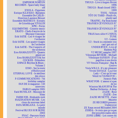
EMPEROR NORTON
THUGS - Live à Angers février
RECORDS - Space baby blast
1996
off
THUGS - Road closed 1983-
ENOLA - Figurines
1999
Enrique IGLESIAS - Bailamos
TOOL - Schism
Ensemble De CÆLIS -
TÔT OU TARD - Plutôt tôt,
Direction Laurence Brisset
plutôt tard
Ensemble MATHEUS - Extraits
TRAFFIC - Far from home
de Griselda par VIVALDI
TRANSES CÉVENOLES N°
EPIC - Focus
17
EQUIMINTHE - Country music
TRANSES CÉVENOLES N°
ERATO - Chefs d'œuvre de la
18
Musique Classique
TRAX hors série # 5 NINJA
Erik SATIE - Les 4 visages de
TUNE
l'orchestre
U2 - Lemon
Erik SATIE - Les quatre visages
U2 - Stuck in a moment you
de l'orchestre
can't get out of
Erik SATIE - The 4 aspects of
UNDER BYEN - Live @
the orchestra
Haldern Pop
Eros RAMAZZOTTI - Quanto
V2 MUSIC sampler 1997
amore sei
Véronique RIVIÈRE - Michaël
Eros RAMAZZOTTI & Joe
Véronique SANSON - D'un
COCKER - Difendero
papillon à une étoile
ESPACE Rhythm & Blues -
VF-Version Française - Rap &
Volume 2
Groove
ESSO - Sur la route
Viola WILLS - It's my pleasure
d'Hollywood
Vivien SAVAGE - La p'tite
ETERNAL LOVE - le meilleur
Lady + C'est qu'le vent
des slows
Weird Al YANKOVIC -
F-COMMUNICATIONS - 7th
Jurassic Park
birthday sampler
WHAT FOR - L'amour n'a pas
FAN DE le magazine - CD
de loi
interview
Winston McANUFF & The
FARGO sampler 2005
Bazbaz Orchestra - A drop
Farid RUSSLAN - Musique de
ZAZIE - Rose
films
ZAZIE - Zen
FARM JOB - Hokkaïdo rush
ZAZIE MUSETTE - Zazie
FASZINATION MUSIK - Les
Musette
clous du nouveau label
ZE RECORDS presents
FATA MORGANA - Le petit
Undercover
monde
ZE Xmas record REloaded 2004
Festival BLUES SUR SEINE
ZEBDA - Je crois que ça va pas
2003
être possible (radio edit)
FNAC - Parcours black
ZONE LIBRE - Les contes du