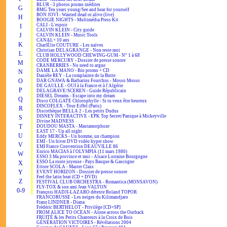
BLUR - 3 photos promo inédites
G
BMG Ten years young/See and hear for yourself
BON JOVI - Wanted dead or alive (live)
H
BOOGIE NIGHTS - Multimédia Press Kit
CALI - L'espoir
I
CALVIN KLEIN - City guide
J
CALVIN KLEIN - Music Tools
CANAL+ 10 ans
K
CharlÉlie COUTURE - Les naïves
Christian DELAGRANGE - Non reste moi
L
CLUB HOLLYWOOD CHEWING-GUM - N° 1 à 68
CODE MERCURY - Dossier de presse sonore
M
CRANBERRIES - No need to argue
DAME LA MANO - Bio promo + CD
N
Danièle REY - La complainte de la Butte
O
DAR GNAWA & Barbarins Fourchus - Mosso Mosso
DE GAULLE - OUI à la France et à l'Algérie
P
DELAGRAVE/SCEREN - Guide Républicain
DIESEL Dreams - Escape into my dream
Q
Disco COLGATE Chlorophylle - Si tu veux être heureux
DISCOFLEX - Tour Eiffel (Paris)
R
Discothèque BELLA 2 - Les petits Dudus
DISNEY INTERACTIVE - EPK Top Secret/Panique à Mickeyville
S
Divine MADNESS
T
DOUDOU MASTA - Mastamorphoze
EAST 17 - Up all night
U
Eddy MERCKS - Un homme, un champion
EMI - Un hiver DVD vidéo hyper show
V
EMI France Convention DEAUVILLE 86
Enrico MACIAS à l'OLYMPIA (11 mars 1980)
W
ESSO 3 Ma province et moi - Alsace Lorraine Bourgogne
ESSO La route joyeuse - Pays Basque & Gascogne
X
Ettore SCOLA - Master Class
Y
EVENT HORIZON - Dossier de presse sonore
Feel the latin beat (CD + DVD)
Z
FESTIVAL CLUB ORCHESTRA - Romantica (MONSAVON)
FLY-TOX & son ami Jean VALTON
0-9
François HADJI-LAZARO détexte Roland TOPOR
FRANCORUSSE - Les neiges du Kilimandjaro
Franz LINDNER - Diana
Frédéric BERTHELOT - Privilège [CD+SP]
FROM ALICE TO OCEAN - Alone across the Outback
FRUITÉ & les Petits Chanteurs à la Croix de Bois
GÉNÉRATION VICTOIRES - Révélations 2004