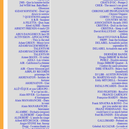
2MS - Que la lumière brille
CHATS D'OC - Pompe 2
3rd WISH feat. BabyBash -
CHER - The music's no good
Obsesion
without you
65DAYSOFSTATIC - Don't go
CHRONICART/PEOPLESOUN
down to sorrow
- Chronic'Organic
7 QUESTIONS sampler
CORNU - CD bonus live
A & B - Suzanne
COUNTRY MUSIC
A FILETTA - Don Juan
ASSOCIATION Awards 1993
Abed AZRIÉ - Suerte
CRISTINA - Doll in the box
ABSENT FRIENDS 4 track CD
CRISTINA - Sleep it off
sampler
David HALLYDAY - Satellite
ABUS DANGEREUX face 39
(2004)
ACTIVISION - APOCALYPSE
David SYLVIAN & Robert
- This is the end
FRIPP - Jean the birdman
Adam GREEN - Minor love
DELABEL Actualités juillet
ADAMI/SACEM/MIDEM -
septembre 95
TALENTS 98
DELABEL Actualités mai août
ADAMI/SACEM/MIDEM -
94
TALENTS 99
DERNIÈRE BANDE
Aimee MANN - 31 today
Diego IMBERT & Michel
AÏOLI - Les vilains
PEREZ - Double entente
AIR - Californie/La femme
Diego IMBERT Quartet - À
d'argent
l'ombre du saule pleureur
AIR - Cherry blossom girl
DIRE STRAITS - Heavy fuel
AIRPLAY RECORDS
[numéroté]
printemps 94
DJ LBR - AUSTIN POWERS
AKHENATON - Soldats de
Dr. MARTENS/4AD - Shoe pie
fortune
Eddy MITCHELL - Soixante
AKHENATON - Une
soixante-deux
impression
FATALS PICARDS - Droit de
ALÉVÊQUE et son GROUPO -
véto
Y'a c'qu'on dit...
FOO FIGHTERS - Resolve
Alain HIVER - La chanson
FRANCE CARTIGNY
d'Antraigues
Françoise HARDY - Modes
Alain MANARANCHE - Dans
d'emploi
le vent
Frank SINATRA & BONO - I've
Alain MANARANCHE -
got you under my skin
Sentiment
FRANZ FERDINAND - You
ALAMBIC - Dichaïtz (respire)
could have it so much better
ALDEBERT - Carpe Diem
Fred BLONDIN - Elle allume
ALDEBERT - L'année du singe
des bougies
Alfred HITCHCOCK - 100ème
GALLIMARD - Poèmes en
Angie STONE feat. Snoop
chansons
Dogg - I wanna thank ya
Général ALCAZAR - Le rude et