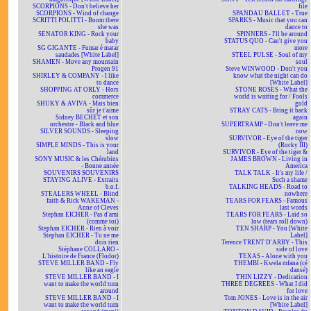
SCORPIONS - Don't believe her
file
SCORPIONS - Wind of change
SPANDAU BALLET - True
SCRITTI POLITTI - Boom there
SPARKS - Music that you can
she was
dance to
SENATOR KING - Rock your
SPINNERS - I'll be around
baby
STATUS QUO - Can't give you
SG GIGANTE - Fumar é matar
more
saudades [White Label]
STEEL PULSE - Soul of my
SHAMEN - Move any mountain
soul
Progen 91
Steve WINWOOD - Don't you
SHIRLEY & COMPANY - I like
know what the night can do
to dance
[White Label]
SHOPPING AT ORLY - Hors
STONE ROSES - What the
commerce
world is waiting for / Fools
SHUKY & AVIVA - Mais bien
gold
sûr je t'aime
STRAY CATS - Bring it back
Sidney BECHET et son
again
orchestre - Black and blue
SUPERTRAMP - Don't leave me
SILVER SOUNDS - Sleeping
now
slow
SURVIVOR - Eye of the tiger
SIMPLE MINDS - This is your
(Rocky III)
land
SURVIVOR - Eye of the tiger &
SONY MUSIC & les Chérubins
JAMES BROWN - Living in
- Bonne année
America
SOUVENIRS SOUVENIRS
TALK TALK - It's my life /
STAYING ALIVE - Extraits
Such a shame
b.o.f.
TALKING HEADS - Road to
STEALERS WHEEL - Blind
nowhere
faith & Rick WAKEMAN -
TEARS FOR FEARS - Famous
Anne of Cleves
last words
Stephan EICHER - Pas d'ami
TEARS FOR FEARS - Laid so
(comme toi)
low (tears roll down)
Stephan EICHER - Rien à voir
TEN SHARP - You [White
Stephan EICHER - Tu ne me
Label]
dois rien
Terence TRENT D'ARBY - This
Stéphane COLLARO -
side of love
L'histoire de France (Flodor)
TEXAS - Alone with you
STEVE MILLER BAND - Fly
THEMBI - Kwela mfana (cé
like an eagle
dansé)
STEVE MILLER BAND - I
THIN LIZZY - Dedication
want to make the world turn
THREE DEGREES - What I did
around
for love
STEVE MILLER BAND - I
Tom JONES - Love is in the air
want to make the world turn
[White Label]