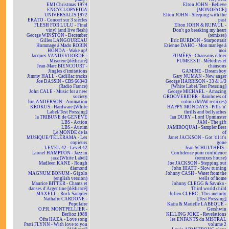
EMI Christmas 1974
Elton JOHN - Believe
ENCYCLOPAEDIA
[MONOFACE]
UNIVERSALIS 1972
Elton JOHN - Sleeping with the
ERATO - Concert sur 3 siècles
past
FLESH FOR LULU - Final
Elton JOHN & RUPAUL -
vinyl (and live flesh)
Don't go breaking my heart
George WINSTON - December
(remixes)
Gilles LANGOUREAU
Eric BURDON - Starportrait
Hommage à Mado ROBIN
Etienne DAHO - Mon manège à
HONDA - Wake up!
moi
Jacques VANDEVOORDE -
FUMÉES - Chansons d'hier
Miserere [dédicacé]
FUMÉES II - Mélodies et
Jean-Marc BIENCOURT -
chansons
Jingles d'imitations
GAMINE - Dream boy
Jimmy HALL - Cadillac tracks
Gary NUMAN - New anger
Joe DASSIN - CBS 66343
George HARRISON - 33 & 1/3
(Radio France)
[White Label/Test Pressing]
John CALE - Music for a new
George MICHAEL - Amazing
society
GROOVERIDER - Rainbows of
Jon ANDERSON - Animation
colour (MAW remixes)
KROKUS - Hardware [White
HAPPY MONDAYS - Pills 'n'
Label/Test Pressing]
thrills and bellyaches
la TRIBUNE de GENÈVE
Ian DURY - Lord Upminster
LBS - Action
JAM - The gift
LBS - Aurum
JAMIROQUAI - Sampler Best
Le MONDE de la
of
MUSIQUE/TÉLÉRAMA - Les
Janet JACKSON - Got 'til it's
copieurs
gone
LEVEL 42 - Level 42
Jean SCHULTHEIS -
Lionel HAMPTON - Jazz in
Confidence pour confidence
jazz [White Label]
(remixes house)
Madleen KANE - Rough
Joe JACKSON - Stepping out
diamond
John HIATT - Slow turning
MAGNUM BONUM - Gigolo
Johnny CASH - Water from the
(english version)
wells of home
Maurice BITTER - Chants et
Johnny CLEGG & Savuka -
danses d'Argentine [dédicacé]
Third world child
MAXELL - Rock Sampler
Julien CLERC - This melody
Nathalie CARDONE -
[Test Pressing]
Populaire
Katia & Marielle LABEQUE -
O.P.R. MONTPELLIER -
Gershwin
Berlioz 1988
KILLING JOKE - Revelations
Ofra HAZA - Love song
les ENFANTS du MISTRAL
Patti FLYNN - With love to you
volume 2