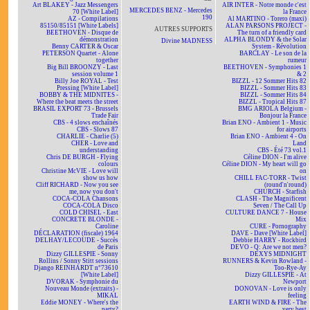
Art BLAKEY - Jazz Messengers
AIR INTER - Notre monde c'est
MERCEDES BENZ - Mercedes
70 [White Label]
la France
190
AZ - Compilations
Al MARTINO - Torero (maxi)
85150/85151 [White Labels]
ALAN PARSONS PROJECT -
AUTRES SUPPORTS
BEETHOVEN - Disque de
The turn of a friendly card
démonstration
ALPHA BLONDY & the Solar
Divine MADNESS
Benny CARTER & Oscar
System - Révolution
PETERSON Quartet - Alone
BARCLAY - Le son de la
together
rumeur
Big Bill BROONZY - Last
BEETHOVEN - Symphonies 1
session volume 1
& 2
Billy Joe ROYAL - Test
BIZZL - 12 Sommer Hits 82
Pressing [White Label]
BIZZL - Sommer Hits 83
BOBBY & THE MIDNITES -
BIZZL - Sommer Hits 84
Where the beat meets the street
BIZZL - Tropical Hits 87
BRASIL EXPORT 73 - Brussels
BMG ARIOLA Belgium -
Trade Fair
Bonjour la France
CBS - 4 slows enchaînés
Brian ENO - Ambient 1 - Music
CBS - Slows 87
for airports
CHARLIE - Charlie (5)
Brian ENO - Ambient 4 - On
CHER - Love and
Land
understanding
CBS - Été 73 vol.1
Chris DE BURGH - Flying
Céline DION - I'm alive
colours
Céline DION - My heart will go
Christine McVIE - Love will
on
show us how
CHILL FAC-TORR - Twist
Cliff RICHARD - Now you see
(round'n'round)
me, now you don't
CHURCH - Starfish
COCA-COLA Chansons
CLASH - The Magnificent
COCA-COLA Disco
Seven / The Call Up
COLD CHISEL - East
CULTURE DANCE 7 - House
CONCRETE BLONDE -
Mix
Caroline
CURE - Pornography
DÉCLARATION (fiscale) 1964
DAVE - Dave [White Label]
DELHAY/LECOUDE - Succès
Debbie HARRY - Rockbird
de Paris
DEVO - Q: Are we not men?
Dizzy GILLESPIE - Sonny
DEXYS MIDNIGHT
Rollins / Sonny Stitt sessions
RUNNERS & Kevin Rowland -
Django REINHARDT n°73610
Too-Rye-Ay
[White Label]
Dizzy GILLESPIE - At
DVORAK - Symphonie du
Newport
Nouveau Monde (extraits) -
DONOVAN - Love is only
MIKAL
feeling
Eddie MONEY - Where's the
EARTH WIND & FIRE - The
party?
very best