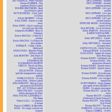
DO VISSINGA - Porto Vecchio
DEF LEPPARD - Animal
Donna SUMMER - The
DEF LEPPARD - Animal
wanderer [White Label]
(spécial promo)
DOOBIE BROTHERS - Real
DEF LEPPARD - Let's get
love [White Label]
rocked
DUTCH DIESEL - Goin' back
DEF LEPPARD - Let's get
to China
rocked (poster)
Elliott MURPHY - Closer
DEF LEPPARD - Let's get
Elton JOHN - Easier to walk
rocked (teaser)
away
DEPECHE MODE - Everything
Elton JOHN - I don't wanna go
counts (live)
on with you like that
Dick RIVERS - Je t'ai reconnue
Emmylou HARRIS - Rose of
Dolly PARTON - Downtown
Cimarron
EARTH WIND & FIRE -
Enrico MACIAS - 2 ailes & 3
Saturday nite
plumes
Eddy MITCHELL - Lèche-
Enrico MACIAS - La France de
bottes blues
mon enfance
Eddy MITCHELL - Soixante
ENRIQUÉ - J'aime, J'aime...
soixante-deux
[dédicacé]
EDITH NYLON - Edith Nylon
ENZO ENZO - Blanche Neige
Edouard BAER - La bostella
[White Label]
ELEGANCE - Jamais de risque
Erik MONTRY - Des fleurs et
[Test Pressing]
des fusils
Etienne DAHO - Caribbean sea
ETHNIKOLOR
Etienne DAHO - Des
F.LEMARQUE/MARTIN
attractions désastre
CIRCUS - Succès de Paris
Etienne DAHO - Epaule tattoo
[White Label]
Etienne DAHO - Epaule tattoo
FÉLIX POTIN - Édition
(maxi)
spéciale inauguration super-
Etienne DAHO - Il ne dira pas
marché
[White Label]
FAMILLE FOUX - Un très
Etienne DAHO - Les voyages
joyeux Noël... [White Label]
immobiles
Félix FAIRANO - Moi je n'suis
EURYTHMICS - Sweet dreams
pas pressé [ACÉTATE]
(are made of this) REMIX 91
FFF - AC² N [White Label]
FARID - Un amour montagne
FIDO STEAKY - Les plus
Florent PAGNY - Ça fait des
belles musiques de films
nuits
FINE YOUNG CANNIBALS -
Florent PAGNY - Comme
The flame
d'habitude [Claude François]
France GALL - La chanson
Florent PAGNY - Jolie môme
d'Azima
[Léo Ferré]
Francis CABREL & Mercedes
Florent PAGNY - Tue-moi
SOSA - Yo vengo a ofrecer mi
FORBANS - Lève ton ful de là
corazon
Francis CABREL - Je rêve