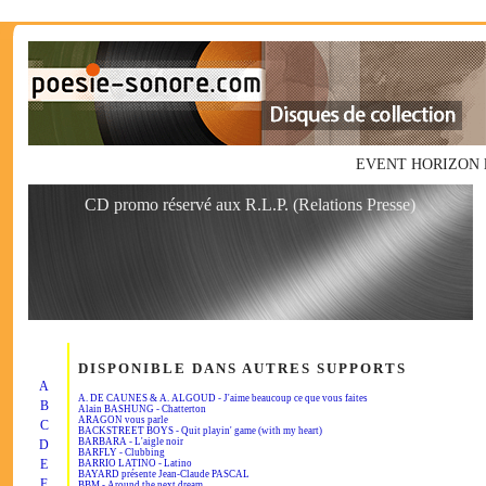
EVENT HORIZON le va
CD promo réservé aux R.L.P. (Relations Presse)
DISPONIBLE DANS AUTRES SUPPORTS
A
A. DE CAUNES & A. ALGOUD - J'aime beaucoup ce que vous faites
B
Alain BASHUNG - Chatterton
ARAGON vous parle
C
BACKSTREET BOYS - Quit playin' game (with my heart)
BARBARA - L'aigle noir
D
BARFLY - Clubbing
E
BARRIO LATINO - Latino
BAYARD présente Jean-Claude PASCAL
F
BBM - Around the next dream