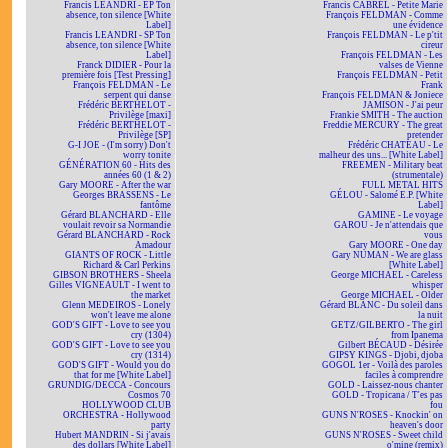
Francis LEANDRI - EP Ton
Francis CABREL - Petite Marie
absence, ton silence [White
François FELDMAN - Comme
Label]
une évidence
Francis LEANDRI - SP Ton
François FELDMAN - Le p'tit
absence, ton silence [White
cireur
Label]
François FELDMAN - Les
Franck DIDIER - Pour la
valses de Vienne
première fois [Test Pressing]
François FELDMAN - Petit
François FELDMAN - Le
Frank
serpent qui danse
François FELDMAN & Joniece
Frédéric BERTHELOT -
JAMISON - J'ai peur
Privilège [maxi]
Frankie SMITH - The auction
Frédéric BERTHELOT -
Freddie MERCURY - The great
Privilège [SP]
pretender
G-I JOE - (I'm sorry) Don't
Frédéric CHATEAU - Le
worry tonite
malheur des uns... [White Label]
GÉNÉRATION 60 - Hits des
FREEMEN - Military beat
années 60 (1 & 2)
(strumentale)
Gary MOORE - After the war
FULL METAL HITS
Georges BRASSENS - Le
GÉLOU - Salomé E.P. [White
fantôme
Label]
Gérard BLANCHARD - Elle
GAMINE - Le voyage
voulait revoir sa Normandie
GAROU - Je n'attendais que
Gérard BLANCHARD - Rock
vous
Amadour
Gary MOORE - One day
GIANTS OF ROCK - Little
Gary NUMAN - We are glass
Richard & Carl Perkins
[White Label]
GIBSON BROTHERS - Sheela
George MICHAEL - Careless
Gilles VIGNEAULT - I went to
whisper
the market
George MICHAEL - Older
Glenn MEDEIROS - Lonely
Gérard BLANC - Du soleil dans
won't leave me alone
la nuit
GOD'S GIFT - Love to see you
GETZ/GILBERTO - The girl
cry (1304)
from Ipanema
GOD'S GIFT - Love to see you
Gilbert BÉCAUD - Désirée
cry (1314)
GIPSY KINGS - Djobi, djoba
GOD'S GIFT - Would you do
GOGOL 1er - Voilà des paroles
that for me [White Label]
faciles à comprendre
GRUNDIG/DECCA - Concours
GOLD - Laissez-nous chanter
Cosmos 70
GOLD - Tropicana / T'es pas
HOLLYWOOD CLUB
fou
ORCHESTRA - Hollywood
GUNS N'ROSES - Knockin' on
party
heaven's door
Hubert MANDRIN - Si j'avais
GUNS N'ROSES - Sweet child
des dollars [White Label]
o'mine (remix)