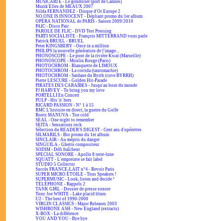
MUSICARTE - Le gondolier (port de Cannes)
Muzik'Elles de MEAUX 2007
Nilda FERNANDEZ - Disque d'Or Europe 2
NO ONE IS INNOCENT - Dépliant promo du 1er album
OPÉRA NATIONAL de PARIS - Saison 2009/2010
PAIC - Disco Paic
PAROLE DE FLIC - DVD Test Pressing
PARTI SOCIALISTE - François MITTERRAND vous parle
Patrick BRUEL - BRUEL
Peter KINGSBERY - Once in a million
PHILIPS la nouvelle génération de l'image...
PHONOSCOPE - Le pont de la rivière Kwaï (Marseille)
PHONOSCOPE - Moulin Rouge (Paris)
PHOTOCHROM - Blanquette de LIMOUX
PHOTOCHROM - La corrida (tauromachie)
PHOTOCHROM - Sardane du Byrrh (cuve BYRRH)
Pierre LESCURE - Golden Hit-Parade
PIRATES DES CARAÏBES - Jusqu'au bout du monde
PJ HARVEY - To bring you my love
PORTELLI En Concert
PULP - His 'n' hers
RICARD PASSION - N° 1 à 15
RMC L'histoire en direct, la guerre du Golfe
Roots MANUVA - Too cold
SEAL - One night to remember
SEITA - Sensations rock
Sélection du READER'S DIGEST - Cent ans d'opérettes
SILMARILS - Bio promo du 1er album
SINCLAIR - Au mépris du danger
SINGUILA - Ghetto compositeur
SODIM - Défi fraîcheur
SPECIAL SONORE - Apollo 8 terre-lune
SQUATT - L'empreinte se fait label
STUDIO 5 Collector
Succès FRANCE-LAIT n°4 - Revoir Paris
SUPER MICRO ÉTOILE - Tous Speakers !
SUPERMUSIC - Look, listen and decide ²
TÉLÉPHONE - Rappels 2
TANK GIRL - Dossier de presse sonore
Tony Joe WHITE - Lake placid blues
U2 - The best of 1990-2000
VIRGIN CLASSICS - Major Releases 2003
WISHBONE ASH - New England (extracts)
X-BOX - La différence
YOU AND YOU - Bye bye