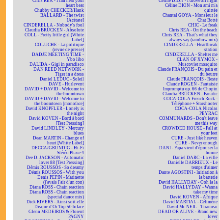
Chris REA - I can hear your
Céline DION - I drove all night
heart beat
Céline DION - Mon ami m'a
Chubby CHECKER/Hank
quittée
BALLARD - The twist
Chantal GOYA - Monsieur le
[Acétate]
Chat Botté
CINDERELLA - Nobody's fool
CHIC - Le freak
Claudia BRÜCKEN - Absolute
Chris REA - On the beach
COLL - Pretty little girl [White
Chris REA - That's what they
Label]
always say (rainbow mix)
COLUCHE - La politique
CINDERELLA - Heartbreak
(revue de presse)
station
DADJE MEETING TIME -
CINDERELLA - Shelter me
Ybo libo
CLAN OF XYMOX -
DALIDA - Gigi in paradisco
Muscoviet mosquito
DAN REED NETWORK -
Claude FRANÇOIS - Du pain et
Tiger in a dress
du beurre
Daniel LEDUC - Soleil
Claude FRANÇOIS - Reste
DAVE - Hurlevent
Claude ROGEN - Fantaisie
DAVID + DAVID - Welcome to
Impromptu op. 66 de Chopin
the boomtown
Claudia BRÜCKEN - Fanatic
DAVID + DAVID - Welcome to
COCA-COLA French Rock -
the boomtown [monoface]
Téléphone + Starshooter
David KNOPFLER - Lonely is
COCA-COLA Nicolas
the night
PEYRAC
David KOVEN - Bord à bord
COMMUNARDS - Don't leave
[Test Pressing]
me this way
David LINDLEY - Mercury
CROWDED HOUSE - Fall at
blues
your feet
Dean MARTIN - Change of
CURE - Just like heaven
heart [White Label]
CURE - Never enough
DECCA/GRUNDIG - Hi-Fi
DANI - Papa vient d'épouser la
Stéréo Phase 4
bonne
Dee D. JACKSON - Automatic
Daniel DARC - La ville
lover 88 [Test Pressing]
Danielle DARRIEUX - Le
Démis ROUSSOS - So dreamy
temps d'aimer
Démis ROUSSOS - With you
Dante AGOSTINI - Initiation à
Denis PEPIN - Marinette
la batterie
(j'avais l'air d'un con)
David HALLYDAY - Ooh la la
Diana ROSS - Chain reaction
David HALLYDAY - Wanna
Diana ROSS - Chain reaction
take my time
(special dance mix)
David KOVEN - Afrique
Dick RIVERS - Ainsi soit-elle
David MARTIAL - Célimène
Disque d'Or Top 50 biface
David Mc NEIL - Tiramisu
Glenn MEDEIROS & Florent
DEAD OR ALIVE - Brand new
PAGNY
lover