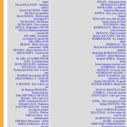
aimer
POLICE - Selections from
David HALLYDAY - Satellite
MESSAGE IN A BOX
(2005)
POP & CORN - La Fête de
David LEE ROTH - Night
toutes les Musiques
life/She's my machine
POPPYS - Non, non, rien n'a
David McNEIL - Hollywood
changé
(Olympia 97)
POULAIN vous offre les plus
DE PALMAS - De Palmas
beaux chants de Noël
DE PALMAS - Elle s'ennuie
PUTUMAYO - Mali
DECCA - Highlights 1997-98
RASPIGAOUS - Mois d'août
DECCA release programme
(sers le jaune)
autumn 89
RENAUD - Dans la jungle
DELABEL Actualités
Rickie LEE JONES - Dat dere
novembre 95 janvier 96
ROBBER BANK - It's a family
DELABEL été 99
affair
DEMON - Music that you
ROBINEAU - On
wanna hear + EPK
Rock & Folk WOODSTOCK
DETAILS - Music matters vol. 8
sampler
DISCO PARTY - La fièvre du
Rodolphe BURGER & Olivier
disco
CADIOT - Hôtel Robinson
DJ LBR - LE CORRUPTEUR
Romane SERDA - Romane
DNA - La serenissima
Serda
DOCK DES SUDS - Solidaires
Scène française version rock
DOLIVEUX - Doliveux
SCORPIONS - Woman
Dominique DALCAN - L'air de
SHAOLIN - Ici on en veut
rien
SO FRENCHY SO CHIC 2
DOMINO nouveautés 98/99
SONY CLASSICAL new
DRAGONBALL Z + SAILOR
directions 1999
MOON
Sophie ZELMANI - So good
E-MOTION - This is how we
SOUNDGARDEN - Black hole
are
sun
éd. Philippe PICQUIER -
SOUS LE MANTEAU feat.
Contes chinois
ZAMBLA - J'suis pas rassuré
Eddy MITCHELL/NEVILLE
STATUS QUO - Can't give you
Brothers - Tell it like it is
more
EDEL Collection 96 acte 1
STING - She's too good for me
Edouard LALO - Namouna
Sufjan STEVENS - The
ELECTRO DELUXE - Sound
avalanche
for eclectic people
Sylvie VARTAN & Johnny
ELISTA - Debout
HALLYDAY - Le bon temps du
EMI Cool Price - Les
rock'n'roll
authentiques
the BEATLES - Love me do
EMI Music Ressources - Smile
the DØ - A mouthful
EMILE & IMAGES - Rio de
THIEVERY CORPORATION -
Janvier
The mirror conspiracy