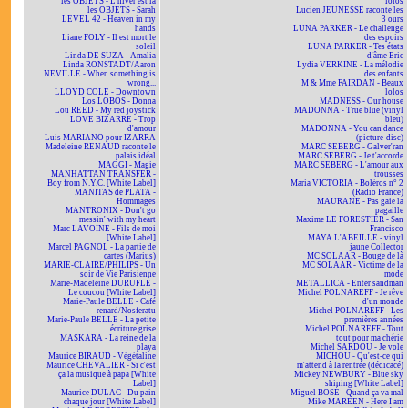
les OBJETS - L'hiver est là
lolos
les OBJETS - Sarah
Lucien JEUNESSE raconte les
LEVEL 42 - Heaven in my
3 ours
hands
LUNA PARKER - Le challenge
Liane FOLY - Il est mort le
des espoirs
soleil
LUNA PARKER - Tes états
Linda DE SUZA - Amalia
d'âme Eric
Linda RONSTADT/Aaron
Lydia VERKINE - La mélodie
NEVILLE - When something is
des enfants
wrong...
M & Mme FAIRDAN - Beaux
LLOYD COLE - Downtown
lolos
Los LOBOS - Donna
MADNESS - Our house
Lou REED - My red joystick
MADONNA - True blue (vinyl
LOVE BIZARRE - Trop
bleu)
d'amour
MADONNA - You can dance
Luis MARIANO pour IZARRA
(picture-disc)
Madeleine RENAUD raconte le
MARC SEBERG - Galver'ran
palais idéal
MARC SEBERG - Je t'accorde
MAGGI - Magie
MARC SEBERG - L'amour aux
MANHATTAN TRANSFER -
trousses
Boy from N.Y.C. [White Label]
Maria VICTORIA - Boléros n° 2
MANITAS de PLATA -
(Radio France)
Hommages
MAURANE - Pas gaie la
MANTRONIX - Don't go
pagaille
messin' with my heart
Maxime LE FORESTIER - San
Marc LAVOINE - Fils de moi
Francisco
[White Label]
MAYA L'ABEILLE - vinyl
Marcel PAGNOL - La partie de
jaune Collector
cartes (Marius)
MC SOLAAR - Bouge de là
MARIE-CLAIRE/PHILIPS - Un
MC SOLAAR - Victime de la
soir de Vie Parisienne
mode
Marie-Madeleine DURUFLÉ -
METALLICA - Enter sandman
Le coucou [White Label]
Michel POLNAREFF - Je rêve
Marie-Paule BELLE - Café
d'un monde
renard/Nosferatu
Michel POLNAREFF - Les
Marie-Paule BELLE - La petite
premières années
écriture grise
Michel POLNAREFF - Tout
MASKARA - La reine de la
tout pour ma chérie
playa
Michel SARDOU - Je vole
Maurice BIRAUD - Végétaline
MICHOU - Qu'est-ce qui
Maurice CHEVALIER - Si c'est
m'attend à la rentrée (dédicacé)
ça la musique à papa [White
Mickey NEWBURY - Blue sky
Label]
shining [White Label]
Maurice DULAC - Du pain
Miguel BOSÉ - Quand ça va mal
chaque jour [White Label]
Mike MAREEN - Here I am