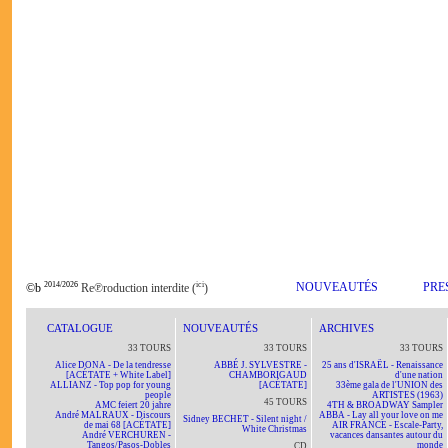
2014/2026
ici
NOUVEAUTÉS
PRE
©b
Re℗roduction interdite (
)
CATALOGUE
NOUVEAUTÉS
ARCHIVES
33 TOURS
33 TOURS
33 TOURS
Alice DONA - De la tendresse
ABBÉ J. SYLVESTRE -
25 ans d'ISRAËL - Renaissance
[ACÉTATE + White Label]
CHAMBORIGAUD
d'une nation
ALLIANZ - Top pop for young
[ACÉTATE]
33ème gala de l'UNION des
people
ARTISTES (1963)
45 TOURS
AMC feiert 20 jahre
4TH & BROADWAY Sampler
André MALRAUX - Discours
ABBA - Lay all your love on me
Sidney BECHET - Silent night /
de mai 68 [ACÉTATE]
AIR FRANCE - Escale-Party,
White Christmas
André VERCHUREN -
vacances dansantes autour du
Tangos/Pasos-Dobles
monde
CD