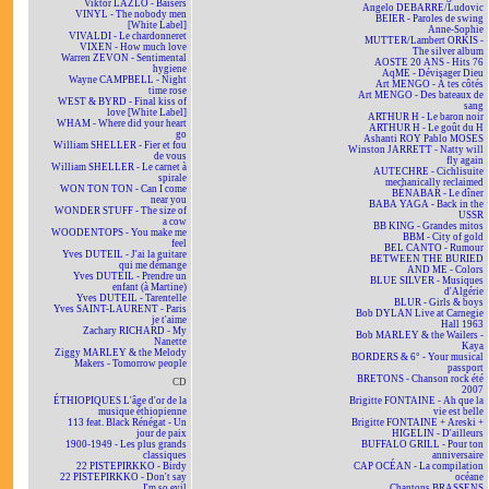
Viktor LAZLO - Baisers
Angelo DEBARRE/Ludovic
VINYL - The nobody men
BEIER - Paroles de swing
[White Label]
Anne-Sophie
VIVALDI - Le chardonneret
MUTTER/Lambert ORKIS -
VIXEN - How much love
The silver album
Warren ZEVON - Sentimental
AOSTE 20 ANS - Hits 76
hygiene
AqME - Dévisager Dieu
Wayne CAMPBELL - Night
Art MENGO - À tes côtés
time rose
Art MENGO - Des bateaux de
WEST & BYRD - Final kiss of
sang
love [White Label]
ARTHUR H - Le baron noir
WHAM - Where did your heart
ARTHUR H - Le goût du H
go
Ashanti ROY Pablo MOSES
William SHELLER - Fier et fou
Winston JARRETT - Natty will
de vous
fly again
William SHELLER - Le carnet à
AUTECHRE - Cichlisuite
spirale
mechanically reclaimed
WON TON TON - Can I come
BÉNABAR - Le dîner
near you
BABA YAGA - Back in the
WONDER STUFF - The size of
USSR
a cow
BB KING - Grandes mitos
WOODENTOPS - You make me
BBM - City of gold
feel
BEL CANTO - Rumour
Yves DUTEIL - J'ai la guitare
BETWEEN THE BURIED
qui me démange
AND ME - Colors
Yves DUTEIL - Prendre un
BLUE SILVER - Musiques
enfant (à Martine)
d'Algérie
Yves DUTEIL - Tarentelle
BLUR - Girls & boys
Yves SAINT-LAURENT - Paris
Bob DYLAN Live at Carnegie
je t'aime
Hall 1963
Zachary RICHARD - My
Bob MARLEY & the Wailers -
Nanette
Kaya
Ziggy MARLEY & the Melody
BORDERS & 6° - Your musical
Makers - Tomorrow people
passport
BRETONS - Chanson rock été
CD
2007
ÉTHIOPIQUES L'âge d'or de la
Brigitte FONTAINE - Ah que la
musique éthiopienne
vie est belle
113 feat. Black Rénégat - Un
Brigitte FONTAINE + Areski +
jour de paix
HIGELIN - D'ailleurs
1900-1949 - Les plus grands
BUFFALO GRILL - Pour ton
classiques
anniversaire
22 PISTEPIRKKO - Birdy
CAP OCÉAN - La compilation
22 PISTEPIRKKO - Don't say
océane
I'm so evil
Chantons BRASSENS