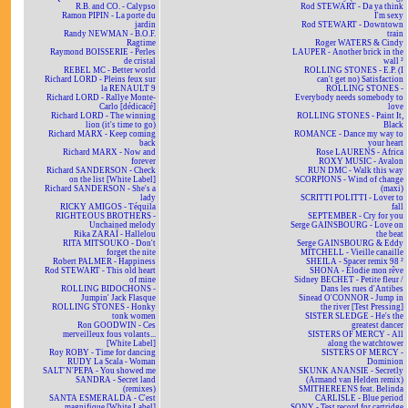
R.B. and CO. - Calypso
Rod STEWART - Da ya think
Ramon PIPIN - La porte du
I'm sexy
jardin
Rod STEWART - Downtown
Randy NEWMAN - B.O.F.
train
Ragtime
Roger WATERS & Cindy
Raymond BOISSERIE - Perles
LAUPER - Another brick in the
de cristal
wall ²
REBEL MC - Better world
ROLLING STONES - E.P. (I
Richard LORD - Pleins feux sur
can't get no) Satisfaction
la RENAULT 9
ROLLING STONES -
Richard LORD - Rallye Monte-
Everybody needs somebody to
Carlo [dédicacé]
love
Richard LORD - The winning
ROLLING STONES - Paint It,
lion (it's time to go)
Black
Richard MARX - Keep coming
ROMANCE - Dance my way to
back
your heart
Richard MARX - Now and
Rose LAURENS - Africa
forever
ROXY MUSIC - Avalon
Richard SANDERSON - Check
RUN DMC - Walk this way
on the list [White Label]
SCORPIONS - Wind of change
Richard SANDERSON - She's a
(maxi)
lady
SCRITTI POLITTI - Lover to
RICKY AMIGOS - Téquila
fall
RIGHTEOUS BROTHERS -
SEPTEMBER - Cry for you
Unchained melody
Serge GAINSBOURG - Love on
Rika ZARAÏ - Hallelou
the beat
RITA MITSOUKO - Don't
Serge GAINSBOURG & Eddy
forget the nite
MITCHELL - Vieille canaille
Robert PALMER - Happiness
SHEILA - Spacer remix 98 ²
Rod STEWART - This old heart
SHONA - Elodie mon rêve
of mine
Sidney BECHET - Petite fleur /
ROLLING BIDOCHONS -
Dans les rues d'Antibes
Jumpin' Jack Flasque
Sinead O'CONNOR - Jump in
ROLLING STONES - Honky
the river [Test Pressing]
tonk women
SISTER SLEDGE - He's the
Ron GOODWIN - Ces
greatest dancer
merveilleux fous volants...
SISTERS OF MERCY - All
[White Label]
along the watchtower
Roy ROBY - Time for dancing
SISTERS OF MERCY -
RUDY La Scala - Woman
Dominion
SALT'N'PEPA - You showed me
SKUNK ANANSIE - Secretly
SANDRA - Secret land
(Armand van Helden remix)
(remixes)
SMITHEREENS feat. Belinda
SANTA ESMERALDA - C'est
CARLISLE - Blue period
magnifique [White Label]
SONY - Test record for cartridge