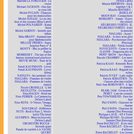
Maxime LE FORESTIER - La
[White Label]
visite
Minnie RIPERTON - Stick
Michael JACKSON - One day
together 1 & 2
in your life
Mireille MATHIEU -
Michel FUGAIN - Chanson
BARCLAY
pour les demoiselles
MOON RAY - Comanchero
Michel JONASZ - Le roi des
MORIARTY - Jimmy / Enjoy
fous et des oiseaux [Blue Label]
the silence
Michel POLNAREFF - Kama
NÉGRESSES VERTES - IL
Sutra
NÉGRESSES VERTES - Zobi
Michel SARDOU - Interdit aux
la mouche
bébés
NIAGARA - Assez !
Mike BRANT - Summertime
NIAGARA - Je dois m'en aller
pour Mademoiselle
NIAGARA - Psychotrope [Test
MILLIAT FRÈRES - Super
Pressing]
Surprise Party n° 8
NIAGARA - Tchiki boum
MONTY - Moi je préfère la
NOVECENTO - Come to me
France
O-ZONE - Dragostea din teï
MORRISSEY - The last of the
PÉPIT' SHOW - Aye Pépito !
famous international playboys
Pascale CHAMBRY - Les mots
MOVIE MUSIC - Stars de la
du jour
pub
Patricia KAAS - Kennedy Rose
Natali KAUFMANN - Lover
(remix)
Natali KAUFMANN - Lover
Patricia KAAS - Regarde les
(bleu)
riches
NATALYS - Ses premiers cris
Patrick JUVET - Lady night
NIAGARA - Flammes de l'enfer
Patrick SÉBASTIEN - Tu
NIAGARA - Flammes de l'enfer
t'laisses aller (ma vieille)
(maxi)
Paul-Jean BOROWSKY - L'âge
Nicole CROISILLE - L'été
de diamant
NICOLETTA - Un homme
PEARL JAM - Given to fly
Nina HAGEN - Hold me
PERET - Late mi corazon
Nino FERRER - La Carmencita
Pete TOWNSHEND - Face the
[White Label]
face
Nino ROTA - O Venise, Venaga,
Phil O'KINS - Chasseur de
Venus
charme
NOUCHKAÏ - Différence
Phil O'KINS - Chasseur de
NUTS - Rock'n'Nuts 2, Wooly
charme [Test Pressing]
bully/The letter
Philippe LAVIL - EP 4 Titres
OLYMPICS - Mine exclusively
Philippe RUSSO - En pleine
[White Label]
lumière [Test Pressing]
ORCHESTRE ROUGE -
Pierre BACHELET - Écris-moi
Seconds grate
Pierre BACHELET - Elle est
Parade de variétés LA VACHE
d'ailleurs
QUI RIT
Pierre BACHELET - Les corons