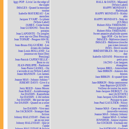
Iggy POP - Livin' on the edge of
HALL & OATES - Maneater
the night
[White Label]
IMAGES - Quand la musique
HAPPY MONDAYS -
tourne
Hallelujah
Isabelle MAYEREAU - Les
HAPPY MONDAYS - Kinky
mouches
afro
Jacques YVART - Le phare
HAPPY MONDAYS - Step on
[White Label]
(US Mix)
JAMES - Come home
Hubert-Félix THIÉFAINE -
Jean GUIDONI - Tous des
Precox ejaculator
putains
Hubert-Félix THIÉFAINE -
Jean LAPOINTE - Tu jongles
Sweet amanite phalloïde queen
avec ma vie [Test Pressing]
Iggy POP - Cry for love
Jean TOPART - Peugeot 604 SL
IMAGES - Maîtresse (maxi)
V6
IMAGES - Maîtresse (touche
Jean-Bruno FALGUIÈRE - Les
pas à mes tresses)
écrans de cinéma
INXS - Devil inside
Jean-Louis ROLLAND - La
IRRÉSISTIBLES - My year is a
jeunesse est finie [Test
day
Pressing]
Isabelle ADJANI - Princesse au
Jean-Patrick CAPDEVIELLE -
petit pois
Born to cry
JACNO - Les langues
JEAN-PHILIPPE - Pardonne
étrangères
Jean-Pierre CASSEL - On
Jacques BREL - Amsterdam
s'accorde et on [White Label]
Jane BIRKIN - Amours des
Jeane MANSON - Les larmes
feintes
aux yeux
Jane BIRKIN - Et quand bien
Jeanne MAS - Johnny Johnny ²
même
JEREMY DAYS - Give it a
Jane BIRKIN - Help camionneur
name
Jean-Baptiste QUENIN -
Jerry REED - Amos Moses
Veilleur de toutes les nuits
Joan BAEZ - Asimbonanga
Jean-Jacques DEBOUT - Un
Joe DASSIN - Kanterbräu
mot [ACÉTATE]
Joe DASSIN - L'été indien
Jean-Jacques GOLDMAN -
Joe DASSIN - Me que me que
Puisque tu pars
Joe DASSIN - Quand on a seize
Jean-Paul GAULTIER - Noisy
ans
(remix)
Joe DASSIN - Vive moi
Jeanne MAS - Cœur en stéréo
Joe JACKSON - Stranger than
(nouvelle version)
fiction
Jeanne MAS - Johnny Johnny
Johnny HALLYDAY - Dans un
Jeanne MAS - L'enfant
an ou un jour
JENNIFER - Amour express
Johnny HALLYDAY - Que je
Joe COCKER - Unchain my
t'aime
heart
Johnny HALLYDAY & Sylvie
Joe SATRIANI - I believe