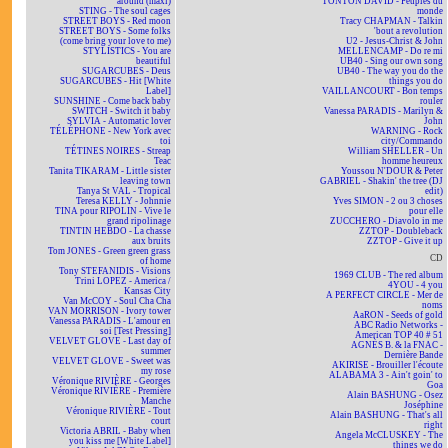
around (maxi)
TONTON DAVID - Peuples du
STING - The soul cages
monde
STREET BOYS - Red moon
Tracy CHAPMAN - Talkin
STREET BOYS - Some folks
'bout a revolution
(come bring your love to me)
U2 - Jesus-Christ & John
STYLISTICS - You are
MELLENCAMP - Do re mi
beautiful
UB40 - Sing our own song
SUGARCUBES - Deus
UB40 - The way you do the
SUGARCUBES - Hit [White
things you do
Label]
VAILLANCOURT - Bon temps
SUNSHINE - Come back baby
rouler
SWITCH - Switch it baby
Vanessa PARADIS - Marilyn &
SYLVIA - Automatic lover
John
TÉLÉPHONE - New York avec
WARNING - Rock
toi
city/Commando
TÉTINES NOIRES - Streap
William SHELLER - Un
Teac
homme heureux
Tanita TIKARAM - Little sister
Youssou N'DOUR & Peter
leaving town
GABRIEL - Shakin' the tree (DJ
Tanya St VAL - Tropical
edit)
Teresa KELLY - Johnnie
Yves SIMON - 2 ou 3 choses
TINA pour RIPOLIN - Vive le
pour elle
grand ripolinage
ZUCCHERO - Diavolo in me
TINTIN HEBDO - La chasse
ZZTOP - Doubleback
aux bruits
ZZTOP - Give it up
Tom JONES - Green green grass
CD
of home
Tony STEFANIDIS - Visions
1969 CLUB - The red album
Trini LOPEZ - America /
4YOU - 4 you
Kansas City
A PERFECT CIRCLE - Mer de
Van McCOY - Soul Cha Cha
noms
VAN MORRISON - Ivory tower
AaRON - Seeds of gold
Vanessa PARADIS - L'amour en
ABC Radio Networks -
soi [Test Pressing]
American TOP 40 # 51
VELVET GLOVE - Last day of
AGNÈS B. & la FNAC -
summer
Dernière Bande
VELVET GLOVE - Sweet was
AKIRISE - Brouiller l'écoute
my rose
ALABAMA 3 - Ain't goin' to
Véronique RIVIÈRE - Georges
Goa
Véronique RIVIÈRE - Première
Alain BASHUNG - Osez
Manche
Joséphine
Véronique RIVIÈRE - Tout
Alain BASHUNG - That's all
court
right
Victoria ABRIL - Baby when
Angela McCLUSKEY - The
you kiss me [White Label]
things we do