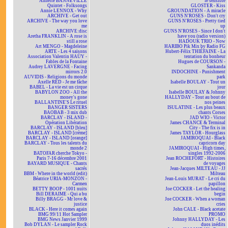
Annette BANNEVILLE
le sensible
Quintet - Folksongs
GLOSTER - Kiss
Annie LENNOX - Why
GROUNDATION - A miracle
ARCHIVE - Get out
GUNS N'ROSES - Don't cry
ARCHIVE - The way you love
GUNS N'ROSES - Pretty tied
me
up
ARCHIVE:disc
GUNS N'ROSES - Since I don't
Aretha FRANKLIN - A rose is
have you (radio version)
still a rose
HADOUK TRIO - Now
Art MENGO - Magdeleine
HARIBO Pik Mix by Radio FG
ARTE - Les 4 saisons
Hubert-Félix THIÉFAINE - La
Association Valentin HAÜY -
tentation du bonheur
Fables de la Fontaine
Hugues de COURSON -
Audrey LAVERGNE - Facing
Sankanda
mirrors 2.0
INDOCHINE - Punishment
AUVIDIS - Religions du monde
park
Axelle RED - Je me fâche
Isabelle BOULAY - Tout un
BABEL - La vie est un cirque
jour
BABYLON ZOO - All the
Isabelle BOULAY & Johnny
money's gone
HALLYDAY - Tout au bout de
BALLANTINE'S Le rituel
nos peines
BANGER SISTERS
ISULATINE - Les plus beaux
BAOBAB - 3 mix dub
chants Corses
BARCLAY - ISLAND -
JAD WIO - Victor
Opération Libération
James CHANCE & Terminal
BARCLAY - ISLAND [bleu]
City - The fix is in
BARCLAY - ISLAND [crème]
James TAYLOR - Hourglass
BARCLAY - ISLAND [orange]
JAMIROQUAI - Black
BARCLAY - Tous les talents du
capricorn day
monde 2
JAMIROQUAI - High times,
BATOFAR cherche Tokyo -
singles 1992-2006
Paris 7-16 décembre 2001
Jean ROCHEFORT - Histoires
BAYARD MUSIQUE - Chants
de voyages
sacrés
Jean-Jacques MILTEAU - JJ
BBM - Where in the world (edit)
Milteau
Béatrice URIA-MONZON -
Jean-Louis MURAT - Le cri du
Carmen
papillon
BETTY BOOP - 1001 nuits
Joe COCKER - Let the healing
Bill DERAIME - Qui a bu
begin
Billy BRAGG - Mr love &
Joe COCKER - When a woman
justice
cries
BLACK - Here it comes again
John CALE - Black acetate
BMG 99/11 Hot Sampler
PROMO
BMG News Janvier 1999
Johnny HALLYDAY - Les
Bob DYLAN - Le sampler Rock
duos inédits