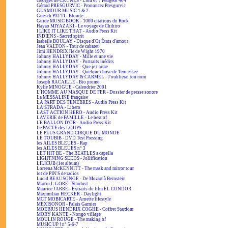
Georges de CAUNES - Lion 67 / Peugeot 404
Gérard PRESGURVIC - Prononcez Presgurvic
GLAMOUR MUSIC 1 & 2
Guesch PATTI - Blonde
Guide MUSIC BOOK - 1000 citations du Rock
Hayao MIYAZAKI - Le voyage de Chihiro
I LIKE IT LIKE THAT - Audio Press Kit
INDIENS - Sacred spirit
Isabelle BOULAY - Disque d'Or États d'amour
Jean VALTON - Tour de cabaret
Jimi HENDRIX île de Wight 1970
Johnny HALLYDAY - Mille et une vie
Johnny HALLYDAY - Portraits inédits
Johnny HALLYDAY - Que je t'aime
Johnny HALLYDAY - Quelque chose de Tennessee
Johnny HALLYDAY & CARMEL - J'oublierai ton nom
Joseph RACAILLE - Bio promo
Kylie MINOGUE - Calendrier 2001
L'HOMME AU MASQUE DE FER - Dossier de presse sonore
La MESSALINE française
LA PART DES TÉNÈBRES - Audio Press Kit
LA STRADA - Libero
LAST ACTION HERO - Audio Press Kit
LAVERIE de FAMILLE - Le best of
LE BALLON D'OR - Audio Press Kit
Le PACTE des LOUPS
LE PLUS GRAND CIRQUE DU MONDE
LE TOUBIB - DVD Test Pressing
les AILES BLEUES - Rap
les AILES BLEUES n° 3
LET HIT BE - The BEATLES a capella
LIGHTNING SEEDS - Jollification
LILICUB (1er album)
Loreena McKENNITT - The mask and mirror tour
lot de PIN'S de radios
Lucid BEAUSONGE - De Mozart à Bernstein
Martin L.GORE - Stardust
Maurice JARRE - Extraits du film EL CONDOR
Maximilian HECKER - Daylight
MCT MOBICARTE - Arnette lifestyle
MEXISONOR - Palais Garnier
MOEBIUS HENDRIX COGHE - Coffret Stardom
MORY KANTE - Nongo village
MOULIN ROUGE - The making of
MUSIC UP ! n° 5-6-7