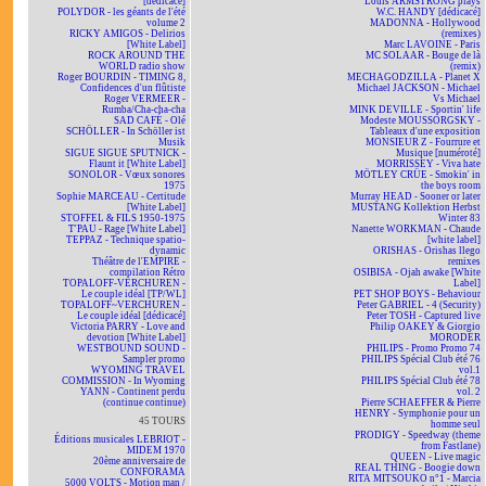
[dédicacé]
Louis ARMSTRONG plays
POLYDOR - les géants de l'été
W.C. HANDY [dédicacé]
volume 2
MADONNA - Hollywood
RICKY AMIGOS - Delirios
(remixes)
[White Label]
Marc LAVOINE - Paris
ROCK AROUND THE
MC SOLAAR - Bouge de là
WORLD radio show
(remix)
Roger BOURDIN - TIMING 8,
MECHAGODZILLA - Planet X
Confidences d'un flûtiste
Michael JACKSON - Michael
Roger VERMEER -
Vs Michael
Rumba/Cha-cha-cha
MINK DEVILLE - Sportin' life
SAD CAFÉ - Olé
Modeste MOUSSORGSKY -
SCHÖLLER - In Schöller ist
Tableaux d'une exposition
Musik
MONSIEUR Z - Fourrure et
SIGUE SIGUE SPUTNICK -
Musique [numéroté]
Flaunt it [White Label]
MORRISSEY - Viva hate
SONOLOR - Vœux sonores
MÖTLEY CRÜE - Smokin' in
1975
the boys room
Sophie MARCEAU - Certitude
Murray HEAD - Sooner or later
[White Label]
MUSTANG Kollektion Herbst
STOFFEL & FILS 1950-1975
Winter 83
T'PAU - Rage [White Label]
Nanette WORKMAN - Chaude
TEPPAZ - Technique spatio-
[white label]
dynamic
ORISHAS - Orishas llego
Théâtre de l'EMPIRE -
remixes
compilation Rétro
OSIBISA - Ojah awake [White
TOPALOFF-VERCHUREN -
Label]
Le couple idéal [TP/WL]
PET SHOP BOYS - Behaviour
TOPALOFF~VERCHUREN -
Peter GABRIEL - 4 (Security)
Le couple idéal [dédicacé]
Peter TOSH - Captured live
Victoria PARRY - Love and
Philip OAKEY & Giorgio
devotion [White Label]
MORODER
WESTBOUND SOUND -
PHILIPS - Promo Promo 74
Sampler promo
PHILIPS Spécial Club été 76
WYOMING TRAVEL
vol.1
COMMISSION - In Wyoming
PHILIPS Spécial Club été 78
YANN - Continent perdu
vol. 2
(continue continue)
Pierre SCHAEFFER & Pierre
HENRY - Symphonie pour un
45 TOURS
homme seul
PRODIGY - Speedway (theme
Éditions musicales LEBRIOT -
from Fastlane)
MIDEM 1970
QUEEN - Live magic
20ème anniversaire de
REAL THING - Boogie down
CONFORAMA
RITA MITSOUKO n°1 - Marcia
5000 VOLTS - Motion man /