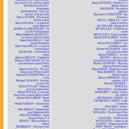
MANHATTAN TRANSFER -
trousses
Boy from N.Y.C. [White Label]
Maria VICTORIA - Boléros n° 2
MANITAS de PLATA -
(Radio France)
Hommages
MAURANE - Pas gaie la
MANTRONIX - Don't go
pagaille
messin' with my heart
Maxime LE FORESTIER - San
Marc LAVOINE - Fils de moi
Francisco
[White Label]
MAYA L'ABEILLE - vinyl
Marcel PAGNOL - La partie de
jaune Collector
cartes (Marius)
MC SOLAAR - Bouge de là
MARIE-CLAIRE/PHILIPS - Un
MC SOLAAR - Victime de la
soir de Vie Parisienne
mode
Marie-Madeleine DURUFLÉ -
METALLICA - Enter sandman
Le coucou [White Label]
Michel POLNAREFF - Je rêve
Marie-Paule BELLE - Café
d'un monde
renard/Nosferatu
Michel POLNAREFF - Les
Marie-Paule BELLE - La petite
premières années
écriture grise
Michel POLNAREFF - Tout
MASKARA - La reine de la
tout pour ma chérie
playa
Michel SARDOU - Je vole
Maurice BIRAUD - Végétaline
MICHOU - Qu'est-ce qui
Maurice CHEVALIER - Si c'est
m'attend à la rentrée (dédicacé)
ça la musique à papa [White
Mickey NEWBURY - Blue sky
Label]
shining [White Label]
Maurice DULAC - Du pain
Miguel BOSÉ - Quand ça va mal
chaque jour [White Label]
Mike MAREEN - Here I am
Maxime LE FORESTIER - La
[White Label]
visite
Minnie RIPERTON - Stick
Michael JACKSON - One day
together 1 & 2
in your life
Mireille MATHIEU -
Michel FUGAIN - Chanson
BARCLAY
pour les demoiselles
MOON RAY - Comanchero
Michel JONASZ - Le roi des
MORIARTY - Jimmy / Enjoy
fous et des oiseaux [Blue Label]
the silence
Michel POLNAREFF - Kama
NÉGRESSES VERTES - IL
Sutra
NÉGRESSES VERTES - Zobi
Michel SARDOU - Interdit aux
la mouche
bébés
NIAGARA - Assez !
Mike BRANT - Summertime
NIAGARA - Je dois m'en aller
pour Mademoiselle
NIAGARA - Psychotrope [Test
MILLIAT FRÈRES - Super
Pressing]
Surprise Party n° 8
NIAGARA - Tchiki boum
MONTY - Moi je préfère la
NOVECENTO - Come to me
France
O-ZONE - Dragostea din teï
MORRISSEY - The last of the
PÉPIT' SHOW - Aye Pépito !