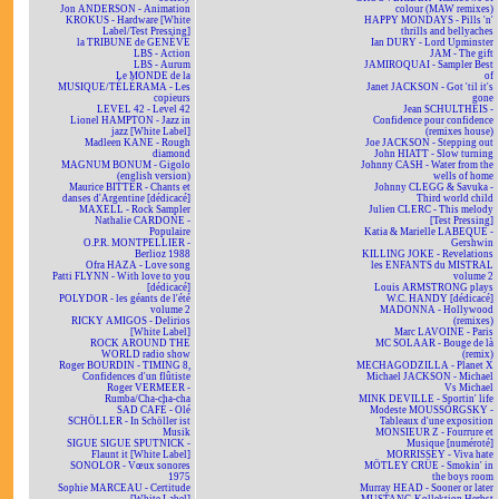
Jon ANDERSON - Animation
colour (MAW remixes)
KROKUS - Hardware [White
HAPPY MONDAYS - Pills 'n'
Label/Test Pressing]
thrills and bellyaches
la TRIBUNE de GENÈVE
Ian DURY - Lord Upminster
LBS - Action
JAM - The gift
LBS - Aurum
JAMIROQUAI - Sampler Best
Le MONDE de la
of
MUSIQUE/TÉLÉRAMA - Les
Janet JACKSON - Got 'til it's
copieurs
gone
LEVEL 42 - Level 42
Jean SCHULTHEIS -
Lionel HAMPTON - Jazz in
Confidence pour confidence
jazz [White Label]
(remixes house)
Madleen KANE - Rough
Joe JACKSON - Stepping out
diamond
John HIATT - Slow turning
MAGNUM BONUM - Gigolo
Johnny CASH - Water from the
(english version)
wells of home
Maurice BITTER - Chants et
Johnny CLEGG & Savuka -
danses d'Argentine [dédicacé]
Third world child
MAXELL - Rock Sampler
Julien CLERC - This melody
Nathalie CARDONE -
[Test Pressing]
Populaire
Katia & Marielle LABEQUE -
O.P.R. MONTPELLIER -
Gershwin
Berlioz 1988
KILLING JOKE - Revelations
Ofra HAZA - Love song
les ENFANTS du MISTRAL
Patti FLYNN - With love to you
volume 2
[dédicacé]
Louis ARMSTRONG plays
POLYDOR - les géants de l'été
W.C. HANDY [dédicacé]
volume 2
MADONNA - Hollywood
RICKY AMIGOS - Delirios
(remixes)
[White Label]
Marc LAVOINE - Paris
ROCK AROUND THE
MC SOLAAR - Bouge de là
WORLD radio show
(remix)
Roger BOURDIN - TIMING 8,
MECHAGODZILLA - Planet X
Confidences d'un flûtiste
Michael JACKSON - Michael
Roger VERMEER -
Vs Michael
Rumba/Cha-cha-cha
MINK DEVILLE - Sportin' life
SAD CAFÉ - Olé
Modeste MOUSSORGSKY -
SCHÖLLER - In Schöller ist
Tableaux d'une exposition
Musik
MONSIEUR Z - Fourrure et
SIGUE SIGUE SPUTNICK -
Musique [numéroté]
Flaunt it [White Label]
MORRISSEY - Viva hate
SONOLOR - Vœux sonores
MÖTLEY CRÜE - Smokin' in
1975
the boys room
Sophie MARCEAU - Certitude
Murray HEAD - Sooner or later