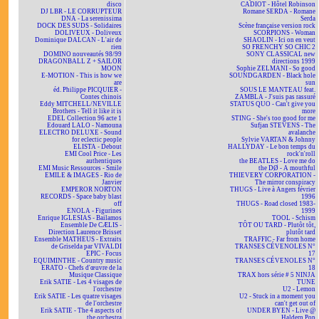
disco
CADIOT - Hôtel Robinson
DJ LBR - LE CORRUPTEUR
Romane SERDA - Romane
DNA - La serenissima
Serda
DOCK DES SUDS - Solidaires
Scène française version rock
DOLIVEUX - Doliveux
SCORPIONS - Woman
Dominique DALCAN - L'air de
SHAOLIN - Ici on en veut
rien
SO FRENCHY SO CHIC 2
DOMINO nouveautés 98/99
SONY CLASSICAL new
DRAGONBALL Z + SAILOR
directions 1999
MOON
Sophie ZELMANI - So good
E-MOTION - This is how we
SOUNDGARDEN - Black hole
are
sun
éd. Philippe PICQUIER -
SOUS LE MANTEAU feat.
Contes chinois
ZAMBLA - J'suis pas rassuré
Eddy MITCHELL/NEVILLE
STATUS QUO - Can't give you
Brothers - Tell it like it is
more
EDEL Collection 96 acte 1
STING - She's too good for me
Edouard LALO - Namouna
Sufjan STEVENS - The
ELECTRO DELUXE - Sound
avalanche
for eclectic people
Sylvie VARTAN & Johnny
ELISTA - Debout
HALLYDAY - Le bon temps du
EMI Cool Price - Les
rock'n'roll
authentiques
the BEATLES - Love me do
EMI Music Ressources - Smile
the DØ - A mouthful
EMILE & IMAGES - Rio de
THIEVERY CORPORATION -
Janvier
The mirror conspiracy
EMPEROR NORTON
THUGS - Live à Angers février
RECORDS - Space baby blast
1996
off
THUGS - Road closed 1983-
ENOLA - Figurines
1999
Enrique IGLESIAS - Bailamos
TOOL - Schism
Ensemble De CÆLIS -
TÔT OU TARD - Plutôt tôt,
Direction Laurence Brisset
plutôt tard
Ensemble MATHEUS - Extraits
TRAFFIC - Far from home
de Griselda par VIVALDI
TRANSES CÉVENOLES N°
EPIC - Focus
17
EQUIMINTHE - Country music
TRANSES CÉVENOLES N°
ERATO - Chefs d'œuvre de la
18
Musique Classique
TRAX hors série # 5 NINJA
Erik SATIE - Les 4 visages de
TUNE
l'orchestre
U2 - Lemon
Erik SATIE - Les quatre visages
U2 - Stuck in a moment you
de l'orchestre
can't get out of
Erik SATIE - The 4 aspects of
UNDER BYEN - Live @
the orchestra
Haldern Pop