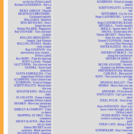
on the list [White Label]
SCORPIONS - Wind of change
Richard SANDERSON - She's a
(maxi)
lady
SCRITTI POLITTI - Lover to
RICKY AMIGOS - Téquila
fall
RIGHTEOUS BROTHERS -
SEPTEMBER - Cry for you
Unchained melody
Serge GAINSBOURG - Love on
Rika ZARAÏ - Hallelou
the beat
RITA MITSOUKO - Don't
Serge GAINSBOURG & Eddy
forget the nite
MITCHELL - Vieille canaille
Robert PALMER - Happiness
SHEILA - Spacer remix 98 ²
Rod STEWART - This old heart
SHONA - Elodie mon rêve
of mine
Sidney BECHET - Petite fleur /
ROLLING BIDOCHONS -
Dans les rues d'Antibes
Jumpin' Jack Flasque
Sinead O'CONNOR - Jump in
ROLLING STONES - Honky
the river [Test Pressing]
tonk women
SISTER SLEDGE - He's the
Ron GOODWIN - Ces
greatest dancer
merveilleux fous volants...
SISTERS OF MERCY - All
[White Label]
along the watchtower
Roy ROBY - Time for dancing
SISTERS OF MERCY -
RUDY La Scala - Woman
Dominion
SALT'N'PEPA - You showed me
SKUNK ANANSIE - Secretly
SANDRA - Secret land
(Armand van Helden remix)
(remixes)
SMITHEREENS feat. Belinda
SANTA ESMERALDA - C'est
CARLISLE - Blue period
magnifique [White Label]
SONY - Test record for cartridge
SCORPIONS - Don't believe her
file
SCORPIONS - Wind of change
SPANDAU BALLET - True
SCRITTI POLITTI - Boom there
SPARKS - Music that you can
she was
dance to
SENATOR KING - Rock your
SPINNERS - I'll be around
baby
STATUS QUO - Can't give you
SG GIGANTE - Fumar é matar
more
saudades [White Label]
STEEL PULSE - Soul of my
SHAMEN - Move any mountain
soul
Progen 91
Steve WINWOOD - Don't you
SHIRLEY & COMPANY - I like
know what the night can do
to dance
[White Label]
SHOPPING AT ORLY - Hors
STONE ROSES - What the
commerce
world is waiting for / Fools
SHUKY & AVIVA - Mais bien
gold
sûr je t'aime
STRAY CATS - Bring it back
Sidney BECHET et son
again
orchestre - Black and blue
SUPERTRAMP - Don't leave me
SILVER SOUNDS - Sleeping
now