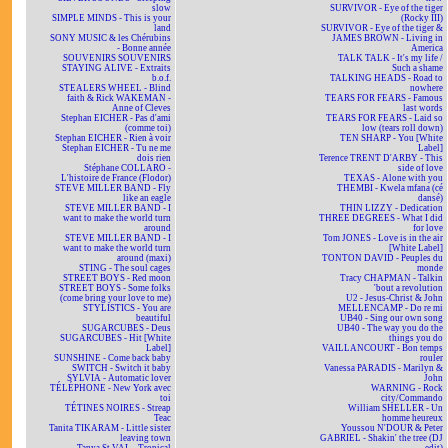
slow
SURVIVOR - Eye of the tiger
SIMPLE MINDS - This is your
(Rocky III)
land
SURVIVOR - Eye of the tiger &
SONY MUSIC & les Chérubins
JAMES BROWN - Living in
- Bonne année
America
SOUVENIRS SOUVENIRS
TALK TALK - It's my life /
STAYING ALIVE - Extraits
Such a shame
b.o.f.
TALKING HEADS - Road to
STEALERS WHEEL - Blind
nowhere
faith & Rick WAKEMAN -
TEARS FOR FEARS - Famous
Anne of Cleves
last words
Stephan EICHER - Pas d'ami
TEARS FOR FEARS - Laid so
(comme toi)
low (tears roll down)
Stephan EICHER - Rien à voir
TEN SHARP - You [White
Stephan EICHER - Tu ne me
Label]
dois rien
Terence TRENT D'ARBY - This
Stéphane COLLARO -
side of love
L'histoire de France (Flodor)
TEXAS - Alone with you
STEVE MILLER BAND - Fly
THEMBI - Kwela mfana (cé
like an eagle
dansé)
STEVE MILLER BAND - I
THIN LIZZY - Dedication
want to make the world turn
THREE DEGREES - What I did
around
for love
STEVE MILLER BAND - I
Tom JONES - Love is in the air
want to make the world turn
[White Label]
around (maxi)
TONTON DAVID - Peuples du
STING - The soul cages
monde
STREET BOYS - Red moon
Tracy CHAPMAN - Talkin
STREET BOYS - Some folks
'bout a revolution
(come bring your love to me)
U2 - Jesus-Christ & John
STYLISTICS - You are
MELLENCAMP - Do re mi
beautiful
UB40 - Sing our own song
SUGARCUBES - Deus
UB40 - The way you do the
SUGARCUBES - Hit [White
things you do
Label]
VAILLANCOURT - Bon temps
SUNSHINE - Come back baby
rouler
SWITCH - Switch it baby
Vanessa PARADIS - Marilyn &
SYLVIA - Automatic lover
John
TÉLÉPHONE - New York avec
WARNING - Rock
toi
city/Commando
TÉTINES NOIRES - Streap
William SHELLER - Un
Teac
homme heureux
Tanita TIKARAM - Little sister
Youssou N'DOUR & Peter
leaving town
GABRIEL - Shakin' the tree (DJ