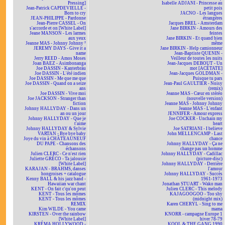
Pressing]
Isabelle ADJANI - Princesse au
Jean-Patrick CAPDEVIELLE -
petit pois
Born to cry
JACNO - Les langues
JEAN-PHILIPPE - Pardonne
étrangères
Jean-Pierre CASSEL - On
Jacques BREL - Amsterdam
s'accorde et on [White Label]
Jane BIRKIN - Amours des
Jeane MANSON - Les larmes
feintes
aux yeux
Jane BIRKIN - Et quand bien
Jeanne MAS - Johnny Johnny ²
même
JEREMY DAYS - Give it a
Jane BIRKIN - Help camionneur
name
Jean-Baptiste QUENIN -
Jerry REED - Amos Moses
Veilleur de toutes les nuits
Joan BAEZ - Asimbonanga
Jean-Jacques DEBOUT - Un
Joe DASSIN - Kanterbräu
mot [ACÉTATE]
Joe DASSIN - L'été indien
Jean-Jacques GOLDMAN -
Joe DASSIN - Me que me que
Puisque tu pars
Joe DASSIN - Quand on a seize
Jean-Paul GAULTIER - Noisy
ans
(remix)
Joe DASSIN - Vive moi
Jeanne MAS - Cœur en stéréo
Joe JACKSON - Stranger than
(nouvelle version)
fiction
Jeanne MAS - Johnny Johnny
Johnny HALLYDAY - Dans un
Jeanne MAS - L'enfant
an ou un jour
JENNIFER - Amour express
Johnny HALLYDAY - Que je
Joe COCKER - Unchain my
t'aime
heart
Johnny HALLYDAY & Sylvie
Joe SATRIANI - I believe
VARTAN - Bye bye baby
John MELLENCAMP - Last
Joye du vin à CHÂTEAUNEUF
chance
DU PAPE - Chansons des
Johnny HALLYDAY - Ça ne
échansons
change pas un homme
Julien CLERC - Ce n'est rien
Johnny HALLYDAY - Cadillac
Juliette GRÉCO - Ta jalousie
(picture-disc)
[White Label]
Johnny HALLYDAY - Derrière
KARAJAN - BRAHMS, danses
l'amour
hongroises + catalogue
Johnny HALLYDAY - Succès
Kenny BALL & his jazz band -
1961-1973
Hawaiian war chant
Jonathan STUART - Wako man
KENT - On fait c'qu'on peut
Julien CLERC - This melody
KENT - Tous les mômes
KAJAGOOGOO - Too shy
KENT - Tous les mômes
(midnight mix)
REMIX
Karen CHERYL - Sing to me
Kim WILDE - You came
mama
KIRSTEN - Over the rainbow
KNORR - campagne Europe 1
[White Label]
hiver 78-79
KRÉMA HOLLYWOOD -
KOOL & THE GANG 1990