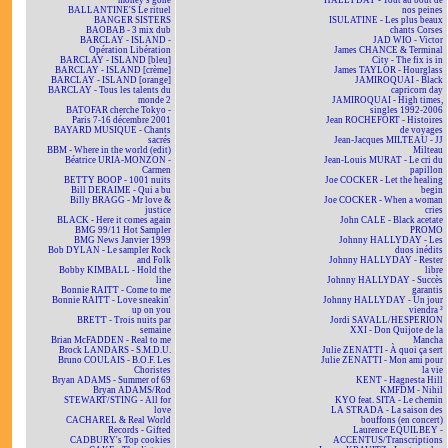
money's gone
HALLYDAY - Tout au bout de
BALLANTINE'S Le rituel
nos peines
BANGER SISTERS
ISULATINE - Les plus beaux
BAOBAB - 3 mix dub
chants Corses
BARCLAY - ISLAND -
JAD WIO - Victor
Opération Libération
James CHANCE & Terminal
BARCLAY - ISLAND [bleu]
City - The fix is in
BARCLAY - ISLAND [crème]
James TAYLOR - Hourglass
BARCLAY - ISLAND [orange]
JAMIROQUAI - Black
BARCLAY - Tous les talents du
capricorn day
monde 2
JAMIROQUAI - High times,
BATOFAR cherche Tokyo -
singles 1992-2006
Paris 7-16 décembre 2001
Jean ROCHEFORT - Histoires
BAYARD MUSIQUE - Chants
de voyages
sacrés
Jean-Jacques MILTEAU - JJ
BBM - Where in the world (edit)
Milteau
Béatrice URIA-MONZON -
Jean-Louis MURAT - Le cri du
Carmen
papillon
BETTY BOOP - 1001 nuits
Joe COCKER - Let the healing
Bill DERAIME - Qui a bu
begin
Billy BRAGG - Mr love &
Joe COCKER - When a woman
justice
cries
BLACK - Here it comes again
John CALE - Black acetate
BMG 99/11 Hot Sampler
PROMO
BMG News Janvier 1999
Johnny HALLYDAY - Les
Bob DYLAN - Le sampler Rock
duos inédits
and Folk
Johnny HALLYDAY - Rester
Bobby KIMBALL - Hold the
libre
line
Johnny HALLYDAY - Succès
Bonnie RAITT - Come to me
garantis
Bonnie RAITT - Love sneakin'
Johnny HALLYDAY - Un jour
up on you
viendra ²
BRETT - Trois nuits par
Jordi SAVALL/HESPERION
semaine
XXI - Don Quijote de la
Brian McFADDEN - Real to me
Mancha
Brock LANDARS - S.M.D.U.
Julie ZENATTI - À quoi ça sert
Bruno COULAIS - B.O.F. Les
Julie ZENATTI - Mon ami pour
Choristes
la vie
Bryan ADAMS - Summer of 69
KENT - Hagnesta Hill
Bryan ADAMS/Rod
KMFDM - Nihil
STEWART/STING - All for
KYO feat. SITA - Le chemin
love
LA STRADA - La saison des
CACHAREL & Real World
bouffons (en concert)
Records - Gifted
Laurence EQUILBEY -
CADBURY's Top cookies
ACCENTUS/Transcriptions