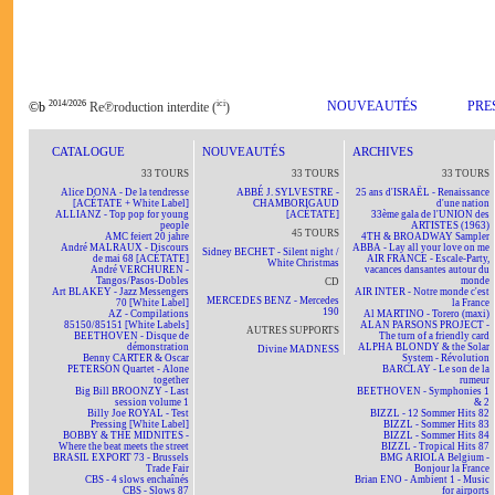
2014/2026
ici
NOUVEAUTÉS
PRE
©b
Re℗roduction interdite (
)
CATALOGUE
NOUVEAUTÉS
ARCHIVES
33 TOURS
33 TOURS
33 TOURS
Alice DONA - De la tendresse
ABBÉ J. SYLVESTRE -
25 ans d'ISRAËL - Renaissance
[ACÉTATE + White Label]
CHAMBORIGAUD
d'une nation
ALLIANZ - Top pop for young
[ACÉTATE]
33ème gala de l'UNION des
people
ARTISTES (1963)
45 TOURS
AMC feiert 20 jahre
4TH & BROADWAY Sampler
André MALRAUX - Discours
ABBA - Lay all your love on me
Sidney BECHET - Silent night /
de mai 68 [ACÉTATE]
AIR FRANCE - Escale-Party,
White Christmas
André VERCHUREN -
vacances dansantes autour du
Tangos/Pasos-Dobles
monde
CD
Art BLAKEY - Jazz Messengers
AIR INTER - Notre monde c'est
MERCEDES BENZ - Mercedes
70 [White Label]
la France
190
AZ - Compilations
Al MARTINO - Torero (maxi)
85150/85151 [White Labels]
ALAN PARSONS PROJECT -
AUTRES SUPPORTS
BEETHOVEN - Disque de
The turn of a friendly card
démonstration
ALPHA BLONDY & the Solar
Divine MADNESS
Benny CARTER & Oscar
System - Révolution
PETERSON Quartet - Alone
BARCLAY - Le son de la
together
rumeur
Big Bill BROONZY - Last
BEETHOVEN - Symphonies 1
session volume 1
& 2
Billy Joe ROYAL - Test
BIZZL - 12 Sommer Hits 82
Pressing [White Label]
BIZZL - Sommer Hits 83
BOBBY & THE MIDNITES -
BIZZL - Sommer Hits 84
Where the beat meets the street
BIZZL - Tropical Hits 87
BRASIL EXPORT 73 - Brussels
BMG ARIOLA Belgium -
Trade Fair
Bonjour la France
CBS - 4 slows enchaînés
Brian ENO - Ambient 1 - Music
CBS - Slows 87
for airports