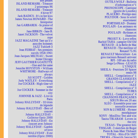
nos peines
OUTILS WOLF - Bulletin
ISLAND/REMARK - Treasure
d'information n°1
2 printemps 96
PHONOSCOPE - Cantique
ISLAND/REMARK - Treasure
(grotte de Lourdes)
4 hiver 97
PLACEBO - Protège-moi
Jack RADICS - It's in her kiss
POLYDOR - Sous le soleil
James Newton HOWARD - The
exactement
Interpreter
PORTISHEAD - Dummy
Jan GARBAREK - In praise of
POULAIN - Les animaux en
dreams
chansons
Jane BIRKIN - Jane B.
POULAIN - Rythmes et
Janet JACKSON - The velvet
chansons
rope
PROJET X - Love reflex
JAZZ MAGAZINE Tant qu'il y
Rachid TAHA - sampler Olé Olé
aura des hommes
RENAUD - À la Belle de Mai
JAZZ Tublieft 3
RENAUD - The meilleur of
Jean FERRAT - Ses premiers
Renaud 75-95
succès 1958-1961
RENAULT Motoculture - Les
Jean-Jacques MILTEAU - Sweet
gros tracteurs Renault arrivent
home Chicago
RFI - 100 ans de radio
JEFF GAUTHIER GOATETTE
Serge Le Péron - LÉAUD
- One and the same
L'UNIQUE
Jennifer HOYSTON + William
SHEILA - Feutrines DJ Spacer
WHITMORE - Hallways of
remix 98
always
SHELL - Compilation n° 1
Jill SCOTT - Golden
GRANDS CLASSIQUES
Jody WATLEY - Everything
SHELL - Compilation n° 2
Joe COCKER - High time we
JAZZ
went
SHELL - Compilation n° 3
Joe COCKER - Summer in the
TUBES
city
SHELL - Compilation n° 4
JOHNNIE & JAZZ - Live in
CHANSONS FRANÇAISES
Paris
SIXUN fête ses 20 ans
Johnny HALLYDAY - 10 titres
SLÉO - Ensemble pour une
de légende
nouvelle aventure
Johnny HALLYDAY - Best of
SON & LUMIÈRE - Hymne
concert
monégasque
Johnny HALLYDAY -
SONY - MiniDisc Test and win
Collector Optic 2000
Tanita TIKARAM - Lovers in
Johnny HALLYDAY - En
the city
concert avec Johnny
TEXAS - The greatest hits
Johnny HALLYDAY - Garden
TISSGAR - 3 sketches de Roger
of love
Pierre & Jean-Marc Thibault
Johnny HALLYDAY - Il est
TOTAL - Hits d'Or 1987
terrible (Optic 2000)
TREMA - Objectifs Janvier 93