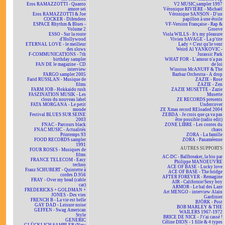
Eros RAMAZZOTTI - Quanto
V2 MUSIC sampler 1997
amore sei
Véronique RIVIÈRE - Michaël
Eros RAMAZZOTTI & Joe
Véronique SANSON - D'un
COCKER - Difendero
papillon à une étoile
ESPACE Rhythm & Blues -
VF-Version Française - Rap &
Volume 2
Groove
ESSO - Sur la route
Viola WILLS - It's my pleasure
d'Hollywood
Vivien SAVAGE - La p'tite
ETERNAL LOVE - le meilleur
Lady + C'est qu'le vent
des slows
Weird Al YANKOVIC -
F-COMMUNICATIONS - 7th
Jurassic Park
birthday sampler
WHAT FOR - L'amour n'a pas
FAN DE le magazine - CD
de loi
interview
Winston McANUFF & The
FARGO sampler 2005
Bazbaz Orchestra - A drop
Farid RUSSLAN - Musique de
ZAZIE - Rose
films
ZAZIE - Zen
FARM JOB - Hokkaïdo rush
ZAZIE MUSETTE - Zazie
FASZINATION MUSIK - Les
Musette
clous du nouveau label
ZE RECORDS presents
FATA MORGANA - Le petit
Undercover
monde
ZE Xmas record REloaded 2004
Festival BLUES SUR SEINE
ZEBDA - Je crois que ça va pas
2003
être possible (radio edit)
FNAC - Parcours black
ZONE LIBRE - Les contes du
FNAC MUSIC - Actualités
chaos
Printemps 93
ZORA - La famille
FOOD RECORDS sampler
ZORA - Panaméenne
1991
AUTRES SUPPORTS
FOUR ROSES - Musiques de
films
AC-DC - Ballbreaker, la bio par
FRANCE TELECOM - Easy
Philippe MANOEUVRE
techno
ACE OF BASE - Lucky love
Franz SCHUBERT - Quintette à
ACE OF BASE - The bridge
cordes D.956
AFTER FOREVER - Remagine
FRAY - Over my head (cable
AIR - Californie/Sexy boy
car)
ARMOR - Le bal des Laze
FREDERICKS + GOLDMAN +
Art MENGO - interview Alain
JONES - Des vies
Gardinier
FRENCH B - La vie est belle
BJÖRK - Post
GAY DAD - Leisure noise
BOB MARLEY & THE
GEFFEN - Swag American
WAILERS 1967-1972
Style
BRICE DE NICE - J't'ai cassé !
GENERIC
Céline DION - 1 fille & 4 types