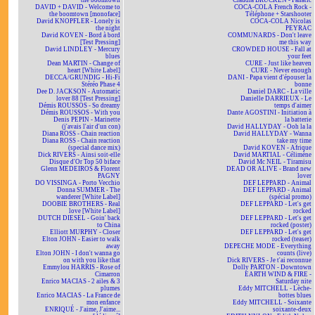
the boomtown
Claudia BRÜCKEN - Fanatic
DAVID + DAVID - Welcome to
COCA-COLA French Rock -
the boomtown [monoface]
Téléphone + Starshooter
David KNOPFLER - Lonely is
COCA-COLA Nicolas
the night
PEYRAC
David KOVEN - Bord à bord
COMMUNARDS - Don't leave
[Test Pressing]
me this way
David LINDLEY - Mercury
CROWDED HOUSE - Fall at
blues
your feet
Dean MARTIN - Change of
CURE - Just like heaven
heart [White Label]
CURE - Never enough
DECCA/GRUNDIG - Hi-Fi
DANI - Papa vient d'épouser la
Stéréo Phase 4
bonne
Dee D. JACKSON - Automatic
Daniel DARC - La ville
lover 88 [Test Pressing]
Danielle DARRIEUX - Le
Démis ROUSSOS - So dreamy
temps d'aimer
Démis ROUSSOS - With you
Dante AGOSTINI - Initiation à
Denis PEPIN - Marinette
la batterie
(j'avais l'air d'un con)
David HALLYDAY - Ooh la la
Diana ROSS - Chain reaction
David HALLYDAY - Wanna
Diana ROSS - Chain reaction
take my time
(special dance mix)
David KOVEN - Afrique
Dick RIVERS - Ainsi soit-elle
David MARTIAL - Célimène
Disque d'Or Top 50 biface
David Mc NEIL - Tiramisu
Glenn MEDEIROS & Florent
DEAD OR ALIVE - Brand new
PAGNY
lover
DO VISSINGA - Porto Vecchio
DEF LEPPARD - Animal
Donna SUMMER - The
DEF LEPPARD - Animal
wanderer [White Label]
(spécial promo)
DOOBIE BROTHERS - Real
DEF LEPPARD - Let's get
love [White Label]
rocked
DUTCH DIESEL - Goin' back
DEF LEPPARD - Let's get
to China
rocked (poster)
Elliott MURPHY - Closer
DEF LEPPARD - Let's get
Elton JOHN - Easier to walk
rocked (teaser)
away
DEPECHE MODE - Everything
Elton JOHN - I don't wanna go
counts (live)
on with you like that
Dick RIVERS - Je t'ai reconnue
Emmylou HARRIS - Rose of
Dolly PARTON - Downtown
Cimarron
EARTH WIND & FIRE -
Enrico MACIAS - 2 ailes & 3
Saturday nite
plumes
Eddy MITCHELL - Lèche-
Enrico MACIAS - La France de
bottes blues
mon enfance
Eddy MITCHELL - Soixante
ENRIQUÉ - J'aime, J'aime...
soixante-deux