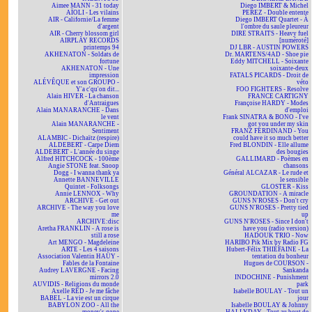
Aimee MANN - 31 today
Diego IMBERT & Michel
AÏOLI - Les vilains
PEREZ - Double entente
AIR - Californie/La femme
Diego IMBERT Quartet - À
d'argent
l'ombre du saule pleureur
AIR - Cherry blossom girl
DIRE STRAITS - Heavy fuel
AIRPLAY RECORDS
[numéroté]
printemps 94
DJ LBR - AUSTIN POWERS
AKHENATON - Soldats de
Dr. MARTENS/4AD - Shoe pie
fortune
Eddy MITCHELL - Soixante
AKHENATON - Une
soixante-deux
impression
FATALS PICARDS - Droit de
ALÉVÊQUE et son GROUPO -
véto
Y'a c'qu'on dit...
FOO FIGHTERS - Resolve
Alain HIVER - La chanson
FRANCE CARTIGNY
d'Antraigues
Françoise HARDY - Modes
Alain MANARANCHE - Dans
d'emploi
le vent
Frank SINATRA & BONO - I've
Alain MANARANCHE -
got you under my skin
Sentiment
FRANZ FERDINAND - You
ALAMBIC - Dichaïtz (respire)
could have it so much better
ALDEBERT - Carpe Diem
Fred BLONDIN - Elle allume
ALDEBERT - L'année du singe
des bougies
Alfred HITCHCOCK - 100ème
GALLIMARD - Poèmes en
Angie STONE feat. Snoop
chansons
Dogg - I wanna thank ya
Général ALCAZAR - Le rude et
Annette BANNEVILLE
le sensible
Quintet - Folksongs
GLOSTER - Kiss
Annie LENNOX - Why
GROUNDATION - A miracle
ARCHIVE - Get out
GUNS N'ROSES - Don't cry
ARCHIVE - The way you love
GUNS N'ROSES - Pretty tied
me
up
ARCHIVE:disc
GUNS N'ROSES - Since I don't
Aretha FRANKLIN - A rose is
have you (radio version)
still a rose
HADOUK TRIO - Now
Art MENGO - Magdeleine
HARIBO Pik Mix by Radio FG
ARTE - Les 4 saisons
Hubert-Félix THIÉFAINE - La
Association Valentin HAÜY -
tentation du bonheur
Fables de la Fontaine
Hugues de COURSON -
Audrey LAVERGNE - Facing
Sankanda
mirrors 2.0
INDOCHINE - Punishment
AUVIDIS - Religions du monde
park
Axelle RED - Je me fâche
Isabelle BOULAY - Tout un
BABEL - La vie est un cirque
jour
BABYLON ZOO - All the
Isabelle BOULAY & Johnny