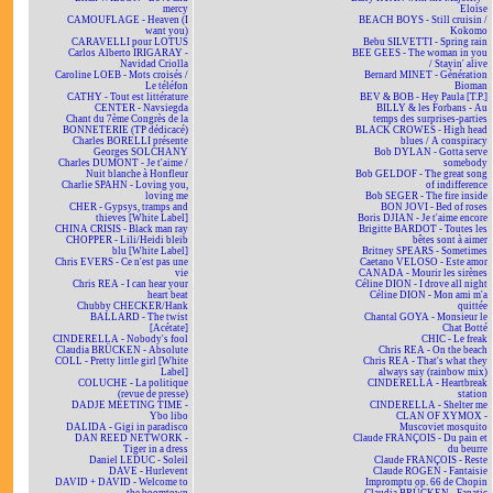
mercy
Eloïse
CAMOUFLAGE - Heaven (I
BEACH BOYS - Still cruisin /
want you)
Kokomo
CARAVELLI pour LOTUS
Bebu SILVETTI - Spring rain
Carlos Alberto IRIGARAY -
BEE GEES - The woman in you
Navidad Criolla
/ Stayin' alive
Caroline LOEB - Mots croisés /
Bernard MINET - Génération
Le téléfon
Bioman
CATHY - Tout est littérature
BEV & BOB - Hey Paula [T.P.]
CENTER - Navsiegda
BILLY & les Forbans - Au
Chant du 7ème Congrès de la
temps des surprises-parties
BONNETERIE (TP dédicacé)
BLACK CROWES - High head
Charles BORELLI présente
blues / A conspiracy
Georges SOLCHANY
Bob DYLAN - Gotta serve
Charles DUMONT - Je t'aime /
somebody
Nuit blanche à Honfleur
Bob GELDOF - The great song
Charlie SPAHN - Loving you,
of indifference
loving me
Bob SEGER - The fire inside
CHER - Gypsys, tramps and
BON JOVI - Bed of roses
thieves [White Label]
Boris DJIAN - Je t'aime encore
CHINA CRISIS - Black man ray
Brigitte BARDOT - Toutes les
CHOPPER - Lili/Heidi bleib
bêtes sont à aimer
blu [White Label]
Britney SPEARS - Sometimes
Chris EVERS - Ce n'est pas une
Caetano VELOSO - Este amor
vie
CANADA - Mourir les sirènes
Chris REA - I can hear your
Céline DION - I drove all night
heart beat
Céline DION - Mon ami m'a
Chubby CHECKER/Hank
quittée
BALLARD - The twist
Chantal GOYA - Monsieur le
[Acétate]
Chat Botté
CINDERELLA - Nobody's fool
CHIC - Le freak
Claudia BRÜCKEN - Absolute
Chris REA - On the beach
COLL - Pretty little girl [White
Chris REA - That's what they
Label]
always say (rainbow mix)
COLUCHE - La politique
CINDERELLA - Heartbreak
(revue de presse)
station
DADJE MEETING TIME -
CINDERELLA - Shelter me
Ybo libo
CLAN OF XYMOX -
DALIDA - Gigi in paradisco
Muscoviet mosquito
DAN REED NETWORK -
Claude FRANÇOIS - Du pain et
Tiger in a dress
du beurre
Daniel LEDUC - Soleil
Claude FRANÇOIS - Reste
DAVE - Hurlevent
Claude ROGEN - Fantaisie
DAVID + DAVID - Welcome to
Impromptu op. 66 de Chopin