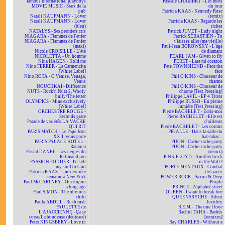
famous international playboys
Pascale CHAMBRY - Les mots
MOVIE MUSIC - Stars de la
du jour
pub
Patricia KAAS - Kennedy Rose
Natali KAUFMANN - Lover
(remix)
Natali KAUFMANN - Lover
Patricia KAAS - Regarde les
(bleu)
riches
NATALYS - Ses premiers cris
Patrick JUVET - Lady night
NIAGARA - Flammes de l'enfer
Patrick SÉBASTIEN - Tu
NIAGARA - Flammes de l'enfer
t'laisses aller (ma vieille)
(maxi)
Paul-Jean BOROWSKY - L'âge
Nicole CROISILLE - L'été
de diamant
NICOLETTA - Un homme
PEARL JAM - Given to fly
Nina HAGEN - Hold me
PERET - Late mi corazon
Nino FERRER - La Carmencita
Pete TOWNSHEND - Face the
[White Label]
face
Nino ROTA - O Venise, Venaga,
Phil O'KINS - Chasseur de
Venus
charme
NOUCHKAÏ - Différence
Phil O'KINS - Chasseur de
NUTS - Rock'n'Nuts 2, Wooly
charme [Test Pressing]
bully/The letter
Philippe LAVIL - EP 4 Titres
OLYMPICS - Mine exclusively
Philippe RUSSO - En pleine
[White Label]
lumière [Test Pressing]
ORCHESTRE ROUGE -
Pierre BACHELET - Écris-moi
Seconds grate
Pierre BACHELET - Elle est
Parade de variétés LA VACHE
d'ailleurs
QUI RIT
Pierre BACHELET - Les corons
PARIS MATCH - Le Pape Jean
PIGALLE - Dans la salle du
XXIII vous parle
bar-tabac...
PARIS PALACE HOTEL -
PIJON - Cache-cache party
Ramona
PIJON - Cache-cache party
Pascal DANEL - Les neiges du
(remix)
Kilimandjaro
PINK FLOYD - Another brick
PASSION FODDER - I'd sell
in the Wall ²
my soul to God
PORTE MENTAUX - Combat
Patricia KAAS - Une dernière
des races
semaine à New York
POWER ROCK - Saxon & Deep
Paul McCARTNEY - Once upon
Purple
a long ago
PRINCE - Alphabet street
Paul SIMON - The obvious
QUEEN - I want to break free
child
QUEENSRYCHE - Silent
Paula ABDUL - Rush rush
lucidity
PAULETTE de
R.E.M. - The one I love
L'AJACCIENNE - Ça se
Rachid TAHA - Barbès
corse/La boudeuse (dédicacé)
[remixes]
Peter KINGSBERY - Love in
Ray CHARLES - Without a