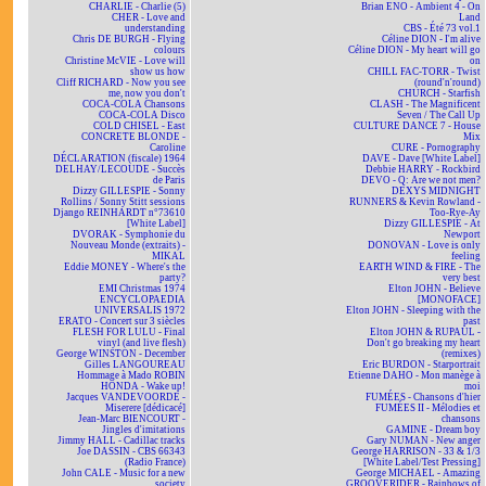
CHARLIE - Charlie (5)
Brian ENO - Ambient 4 - On
CHER - Love and
Land
understanding
CBS - Été 73 vol.1
Chris DE BURGH - Flying
Céline DION - I'm alive
colours
Céline DION - My heart will go
Christine McVIE - Love will
on
show us how
CHILL FAC-TORR - Twist
Cliff RICHARD - Now you see
(round'n'round)
me, now you don't
CHURCH - Starfish
COCA-COLA Chansons
CLASH - The Magnificent
COCA-COLA Disco
Seven / The Call Up
COLD CHISEL - East
CULTURE DANCE 7 - House
CONCRETE BLONDE -
Mix
Caroline
CURE - Pornography
DÉCLARATION (fiscale) 1964
DAVE - Dave [White Label]
DELHAY/LECOUDE - Succès
Debbie HARRY - Rockbird
de Paris
DEVO - Q: Are we not men?
Dizzy GILLESPIE - Sonny
DEXYS MIDNIGHT
Rollins / Sonny Stitt sessions
RUNNERS & Kevin Rowland -
Django REINHARDT n°73610
Too-Rye-Ay
[White Label]
Dizzy GILLESPIE - At
DVORAK - Symphonie du
Newport
Nouveau Monde (extraits) -
DONOVAN - Love is only
MIKAL
feeling
Eddie MONEY - Where's the
EARTH WIND & FIRE - The
party?
very best
EMI Christmas 1974
Elton JOHN - Believe
ENCYCLOPAEDIA
[MONOFACE]
UNIVERSALIS 1972
Elton JOHN - Sleeping with the
ERATO - Concert sur 3 siècles
past
FLESH FOR LULU - Final
Elton JOHN & RUPAUL -
vinyl (and live flesh)
Don't go breaking my heart
George WINSTON - December
(remixes)
Gilles LANGOUREAU
Eric BURDON - Starportrait
Hommage à Mado ROBIN
Etienne DAHO - Mon manège à
HONDA - Wake up!
moi
Jacques VANDEVOORDE -
FUMÉES - Chansons d'hier
Miserere [dédicacé]
FUMÉES II - Mélodies et
Jean-Marc BIENCOURT -
chansons
Jingles d'imitations
GAMINE - Dream boy
Jimmy HALL - Cadillac tracks
Gary NUMAN - New anger
Joe DASSIN - CBS 66343
George HARRISON - 33 & 1/3
(Radio France)
[White Label/Test Pressing]
John CALE - Music for a new
George MICHAEL - Amazing
society
GROOVERIDER - Rainbows of