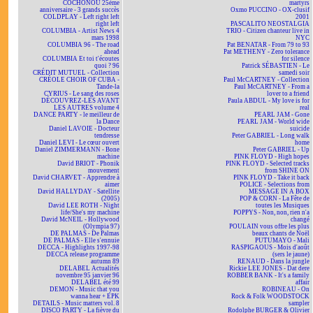
COCHONOU 25ème
martyrs
anniversaire - 3 grands succès
Oxmo PUCCINO - OX-clusif
COLDPLAY - Left right left
2001
right left
PASCALITO NEOSTALGIA
COLUMBIA - Artist News 4
TRIO - Citizen chanteur live in
mars 1998
NYC
COLUMBIA 96 - The road
Pat BENATAR - From 79 to 93
ahead
Pat METHENY - Zero tolerance
COLUMBIA Et toi t'écoutes
for silence
quoi ? 96
Patrick SÉBASTIEN - Le
CRÉDIT MUTUEL - Collection
samedi soir
CRÉOLE CHOIR OF CUBA -
Paul McCARTNEY - Collection
Tande-la
Paul McCARTNEY - From a
CYRIUS - Le sang des roses
lover to a friend
DÉCOUVREZ-LES AVANT
Paula ABDUL - My love is for
LES AUTRES volume 4
real
DANCE PARTY - le meilleur de
PEARL JAM - Gone
la Dance
PEARL JAM - World wide
Daniel LAVOIE - Docteur
suicide
tendresse
Peter GABRIEL - Long walk
Daniel LEVI - Le cœur ouvert
home
Daniel ZIMMERMANN - Bone
Peter GABRIEL - Up
machine
PINK FLOYD - High hopes
David BRIOT - Phonik
PINK FLOYD - Selected tracks
mouvement
from SHINE ON
David CHARVET - Apprendre à
PINK FLOYD - Take it back
aimer
POLICE - Selections from
David HALLYDAY - Satellite
MESSAGE IN A BOX
(2005)
POP & CORN - La Fête de
David LEE ROTH - Night
toutes les Musiques
life/She's my machine
POPPYS - Non, non, rien n'a
David McNEIL - Hollywood
changé
(Olympia 97)
POULAIN vous offre les plus
DE PALMAS - De Palmas
beaux chants de Noël
DE PALMAS - Elle s'ennuie
PUTUMAYO - Mali
DECCA - Highlights 1997-98
RASPIGAOUS - Mois d'août
DECCA release programme
(sers le jaune)
autumn 89
RENAUD - Dans la jungle
DELABEL Actualités
Rickie LEE JONES - Dat dere
novembre 95 janvier 96
ROBBER BANK - It's a family
DELABEL été 99
affair
DEMON - Music that you
ROBINEAU - On
wanna hear + EPK
Rock & Folk WOODSTOCK
DETAILS - Music matters vol. 8
sampler
DISCO PARTY - La fièvre du
Rodolphe BURGER & Olivier