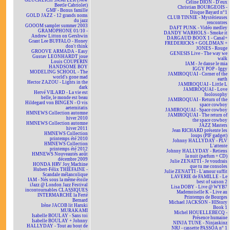
GLÜCKLICH SAMPLER (New
Céline DION - D'eux
Beetle Cabriolet)
Christian BOURGEOIS -
GMF - Bonus famille
Disque Bayard n°1
GOLD JAZZ - 12 grands noms
CLUB TINNIE - Mystérieuses
du jazz
rencontres
GOOOM sampler summer 2003
DAFT PUNK - Vidéo medley
GRAMOPHONE 01/10 -
DANDY WARHOLS - Smoke it
Andrew Litton on Gershwin
DARGAUD BOOX 1 - Canal+
Grant Lee BUFFALO - Honey
FREDERICKS + GOLDMAN +
don't think
JONES - Rouge
GROOVE ARMADA - Easy
GENESIS Live - The way we
Gustav LEONHARDT joue
walk
Louis COUPERIN
IAM - Je danse le mia
HANDSOME BOY
IGGY POP - Iggy
MODELING SCHOOL - The
JAMIROQUAI - Corner of the
world's gone mad
earth
Hector ZAZOU - Lights in the
JAMIROQUAI - Little L
dark
JAMIROQUAI - Love
Hervé VILARD - La vie est
foolosophy
belle, le monde est beau
JAMIROQUAI - Return of the
Hildegard von BINGEN - O vis
space cowboy
aeternitatis
JAMIROQUAI - Space cowboy
HMNEWS Collection automne
JAMIROQUAI - The return of
hiver 2010
the space cowboy
HMNEWS Collection automne
JAZZ Masters
hiver 2011
Jean RICHARD présente les
HMNEWS Collection
loups (PIF gadget)
printemps été 2010
Johnny HALLYDAY - PLV
HMNEWS Collection
L'attente
printemps été 2012
Johnny HALLYDAY - Retiens
HMNEWS Nouveautés août
la nuit (parfum + CD)
décembre 2009
Julie ZENATTI - Je voudrais
HONDA HRV Joy Machine
que tu me consoles
Hubert-Félix THIÉFAINE -
Julie ZENATTI - L'amour suffit
Scandale mélancolique
LAVERIE de FAMILLE - Le
IAM - Nés sous la même étoile
best of saison 2
iJazz @ London Jazz Festival
Lisa DOBY - Live @ WYB7
incontournables CLASSIQUES
Mademoiselle K - Live au
INTERMARCHÉ la Ferté
Printemps de Bourges
Bernard
Michael JACKSON - HIStory
Irène JACOB lit Haruki
Book 1
MURAKAMI
Michel HOUELLEBECQ -
Isabelle BOULAY - Sans toi
Présence humaine
Isabelle BOULAY + Johnny
NINJA TUNE - Ninjaskinz
HALLYDAY - Tout au bout de
NRJ - cassette PASSOA n° 1