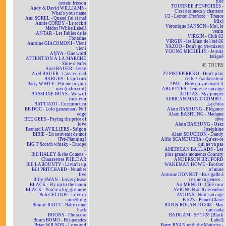
rule
certain frisson
TOURNÉE d'ENFOIRÉS -
Andy & David WILLIAMS -
C'est des mecs y chantent
What's your name
U2 - Lemon (Perfecto + Trance
Ann SOREL - Quand j'ai si mal
Mix)
Annie CORDY - Le rock à
Véronique SANSON - Moi, le
Médor [White Label]
venin
ANTAR - Les Fables de la
VIRGIN - Club 82
Fontaine
VIRGIN - les Must de l'été 86
Antoine GIACOMONI - Vieni
YAZOO - Don't go (re-mixes)
vieni
YOUNG MICHELIN - Je suis
ANYA - One word
fatigué
ATTENTION À LA MARCHE
- Slow d'enfer
45 TOURS
Axel BAUER - Jessy
Axel BAUER - L'arc-en-ciel
22 PISTEPIRKKO - Don't play
BARGES - La pitxuri
cello / Frankenstein
Barry WHITE - Put me in your
2PAC - How do you want it
mix (radio edit)
ABLETTES - Jeunesse sauvage
BASSLINE BOYS - We will
ADIDAS - Sky jumper
rock you
AFRICAN MAGIC COMBO -
BATTIATO - Cuccurucucu
La chica
BB DOC - Lolo ganzaman / Nul
Alain BASHUNG - Élégance
edge
Alain BASHUNG - Madame
BEE GEES - Paying the price of
rêve
love
Alain BASHUNG - Osez
Bernard LAVILLIERS - Saïgon
Joséphine
BIBIE - En souvenir de moi
Alain SOUCHON - Dandy
[Pré-Planning]
Alfio SCANDURRA - Qu'est-ce
BIG T Scotch whisky - Europe
qui ne va pas
1
AMERICAN BALLADS - Les
Bill HALEY & the Comets -
plus grands moments Country
Chaussettes PHILDAR
ANDERSON BRUFORD
Bill LABOUNTY - Livin'it up
WAKEMAN HOWE - Brother
Bill PRITCHARD - Number
of mine
five
Antoine DONNET - Fais gaffe à
Billy SWAN - Lover please
ce que tu penses...
BLACK - Fly up to the moon
Art MENGO - Côté cour
BLACK - You're a big girl now
AVIGNON au 8 décembre
Bob GELDOF - Love or
AVIONS - Nuit sauvage
something
B-52's - Planet Claire
Bonnie RAITT - Baby come
BAB & ROLANDO 808 - Mas
back
que nada
BOONS - The score
BADGAM - SP 1428 [Black
Boum BOMO - Hit-parades
Label]
Brian WILSON - Love and
Barry RYAN with the Majority -