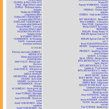
[White Label]
MUSTANG Kollektion Herbst
STOFFEL & FILS 1950-1975
Winter 83
T'PAU - Rage [White Label]
Nanette WORKMAN - Chaude
TEPPAZ - Technique spatio-
[white label]
dynamic
ORISHAS - Orishas llego
Théâtre de l'EMPIRE -
remixes
compilation Rétro
OSIBISA - Ojah awake [White
TOPALOFF-VERCHUREN -
Label]
Le couple idéal [TP/WL]
PET SHOP BOYS - Behaviour
TOPALOFF~VERCHUREN -
Peter GABRIEL - 4 (Security)
Le couple idéal [dédicacé]
Peter TOSH - Captured live
Victoria PARRY - Love and
Philip OAKEY & Giorgio
devotion [White Label]
MORODER
WESTBOUND SOUND -
PHILIPS - Promo Promo 74
Sampler promo
PHILIPS Spécial Club été 76
WYOMING TRAVEL
vol.1
COMMISSION - In Wyoming
PHILIPS Spécial Club été 78
YANN - Continent perdu
vol. 2
(continue continue)
Pierre SCHAEFFER & Pierre
HENRY - Symphonie pour un
45 TOURS
homme seul
PRODIGY - Speedway (theme
Éditions musicales LEBRIOT -
from Fastlane)
MIDEM 1970
QUEEN - Live magic
20ème anniversaire de
REAL THING - Boogie down
CONFORAMA
RITA MITSOUKO n°1 - Marcia
5000 VOLTS - Motion man /
baila / Hip kit
Bye love
RITA MITSOUKO n°2 - C'est
ABC - Poison arrow
comme ça / Y'a d'la haine
Abdel DJELIL - Elle passe sa
RITA MITSOUKO n°3 - Andy /
vie en voyage
Les histoires d'A
ABDUL HASSAN
ROXY MUSIC - Avalon
ORCHESTRA - Arabian affair
ROXY MUSIC - Flesh + Blood
ADAMO - Inch'Allah
SHAKATAK - Night birds
ADAMO - Le carosse d'or
SIMPLY RED - Fairground
AFTERSHOCK - Always
SINGIN' IN THE RAIN - b.o.f.
thinking
Chantons sous la pluie
Al JARREAU - Never givin' up
Sophie ELLIS-BEXTOR -
[Test Pressing]
Mixed up world
Alain TURBAN - Mystique
Steve WINWOOD - Talking
[DÉDICACÉ]
back to the night
Amii STEWART - Knock on
Stevie WONDER - Coldchill
wood
TAXXI - Sex and suburban
André VERCHUREN - Alma
suicide
española
Tina TURNER - Break every
André VERCHUREN - Un