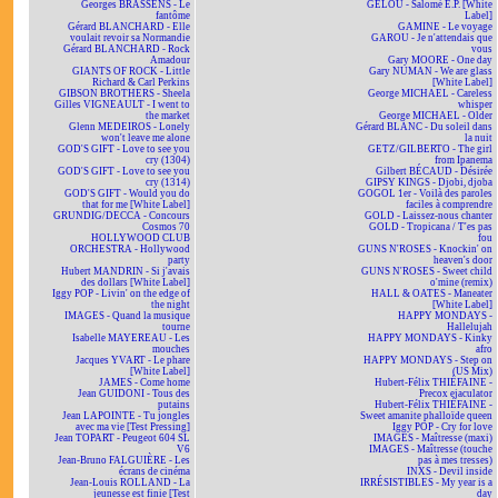
Georges BRASSENS - Le
GÉLOU - Salomé E.P. [White
fantôme
Label]
Gérard BLANCHARD - Elle
GAMINE - Le voyage
voulait revoir sa Normandie
GAROU - Je n'attendais que
Gérard BLANCHARD - Rock
vous
Amadour
Gary MOORE - One day
GIANTS OF ROCK - Little
Gary NUMAN - We are glass
Richard & Carl Perkins
[White Label]
GIBSON BROTHERS - Sheela
George MICHAEL - Careless
Gilles VIGNEAULT - I went to
whisper
the market
George MICHAEL - Older
Glenn MEDEIROS - Lonely
Gérard BLANC - Du soleil dans
won't leave me alone
la nuit
GOD'S GIFT - Love to see you
GETZ/GILBERTO - The girl
cry (1304)
from Ipanema
GOD'S GIFT - Love to see you
Gilbert BÉCAUD - Désirée
cry (1314)
GIPSY KINGS - Djobi, djoba
GOD'S GIFT - Would you do
GOGOL 1er - Voilà des paroles
that for me [White Label]
faciles à comprendre
GRUNDIG/DECCA - Concours
GOLD - Laissez-nous chanter
Cosmos 70
GOLD - Tropicana / T'es pas
HOLLYWOOD CLUB
fou
ORCHESTRA - Hollywood
GUNS N'ROSES - Knockin' on
party
heaven's door
Hubert MANDRIN - Si j'avais
GUNS N'ROSES - Sweet child
des dollars [White Label]
o'mine (remix)
Iggy POP - Livin' on the edge of
HALL & OATES - Maneater
the night
[White Label]
IMAGES - Quand la musique
HAPPY MONDAYS -
tourne
Hallelujah
Isabelle MAYEREAU - Les
HAPPY MONDAYS - Kinky
mouches
afro
Jacques YVART - Le phare
HAPPY MONDAYS - Step on
[White Label]
(US Mix)
JAMES - Come home
Hubert-Félix THIÉFAINE -
Jean GUIDONI - Tous des
Precox ejaculator
putains
Hubert-Félix THIÉFAINE -
Jean LAPOINTE - Tu jongles
Sweet amanite phalloïde queen
avec ma vie [Test Pressing]
Iggy POP - Cry for love
Jean TOPART - Peugeot 604 SL
IMAGES - Maîtresse (maxi)
V6
IMAGES - Maîtresse (touche
Jean-Bruno FALGUIÈRE - Les
pas à mes tresses)
écrans de cinéma
INXS - Devil inside
Jean-Louis ROLLAND - La
IRRÉSISTIBLES - My year is a
jeunesse est finie [Test
day