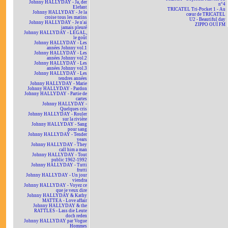
Johnny HALLYDAY - Ja, der
n°4
Elefant
TRICATEL Tri-Pocket 1 - Au
Johnny HALLYDAY - Je la
cœur de TRICATEL
croise tous les matins
U2 - Beautiful day
Johnny HALLYDAY - Je n'ai
ZIPPO OUÏ FM
jamais pleuré
Johnny HALLYDAY - LEGAL,
le goût
Johnny HALLYDAY - Les
années Johnny vol.1
Johnny HALLYDAY - Les
années Johnny vol.2
Johnny HALLYDAY - Les
années Johnny vol.3
Johnny HALLYDAY - Les
tendres années
Johnny HALLYDAY - Marie
Johnny HALLYDAY - Pardon
Johnny HALLYDAY - Partie de
cartes
Johnny HALLYDAY -
Quelques cris
Johnny HALLYDAY - Rouler
sur la rivière
Johnny HALLYDAY - Sang
pour sang
Johnny HALLYDAY - Tender
years
Johnny HALLYDAY - They
call him a man
Johnny HALLYDAY - Tout
public 1962-1992
Johnny HALLYDAY - Tutti
frutti
Johnny HALLYDAY - Un jour
viendra
Johnny HALLYDAY - Voyez ce
que je veux dire
Johnny HALLYDAY & Kathy
MATTEA - Love affair
Johnny HALLYDAY & the
RATTLES - Lass die Leute
doch reden
Johnny HALLYDAY par Vogue
Hommes