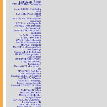
LIMP BIZKIT - Nookie
LINE RECORDS - Der Sampler
31
Lionel RICHIE - Time [radio
edit]
LOST HIGHWAY sampler
2002
Luc VERTIGE - Contradictions
amoureuses
LUDÉAL - La fin du pétrole
LUDAIZE - Next generation,
rythm'n'pop music
Ludovic BEIER New Quartet -
Chilltimes
Luz CASAL - La pasion
LYSOUND volume 4
MALIA - Echoes of dreams
MALIA - Yellow daffodils
MANGU - Mi familia
MANUELA - Parce que c'était
écrit comme ça
Marcus MILLER - Rush over
MARGOT - Manipulation +
Dans tes rêves
MARRINER & OHLSSON -
Grieg, Tschaikowsky,
Rachmaninov
Marvin GAYE - Lucky lucky
me
MASS PROD Punk Rock
Artisan Sampler 2008
MASTER SERIE - La collection
MAURANE - Différente
Max PASHM - Weddings,
Barmitzvahs and Funerals
Maxime LE FORESTIER - 2ème
cahier
McDONALD'S - Pop
McDONALD'S - Rock
Melissa ETHERIDGE -
Stronger than me
MENTAL GROOVE Records -
Limited sampler CD
MENZEKI - Fais le pas