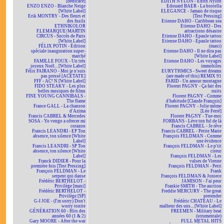
[dédicacé]
EDITH NYLON - Edith Nylon
ENZO ENZO - Blanche Neige
Edouard BAER - La bostella
[White Label]
ELEGANCE - Jamais de risque
Erik MONTRY - Des fleurs et
[Test Pressing]
des fusils
Etienne DAHO - Caribbean sea
ETHNIKOLOR
Etienne DAHO - Des
F.LEMARQUE/MARTIN
attractions désastre
CIRCUS - Succès de Paris
Etienne DAHO - Epaule tattoo
[White Label]
Etienne DAHO - Epaule tattoo
FÉLIX POTIN - Édition
(maxi)
spéciale inauguration super-
Etienne DAHO - Il ne dira pas
marché
[White Label]
FAMILLE FOUX - Un très
Etienne DAHO - Les voyages
joyeux Noël... [White Label]
immobiles
Félix FAIRANO - Moi je n'suis
EURYTHMICS - Sweet dreams
pas pressé [ACÉTATE]
(are made of this) REMIX 91
FFF - AC² N [White Label]
FARID - Un amour montagne
FIDO STEAKY - Les plus
Florent PAGNY - Ça fait des
belles musiques de films
nuits
FINE YOUNG CANNIBALS -
Florent PAGNY - Comme
The flame
d'habitude [Claude François]
France GALL - La chanson
Florent PAGNY - Jolie môme
d'Azima
[Léo Ferré]
Francis CABREL & Mercedes
Florent PAGNY - Tue-moi
SOSA - Yo vengo a ofrecer mi
FORBANS - Lève ton ful de là
corazon
Francis CABREL - Je rêve
Francis LEANDRI - EP Ton
Francis CABREL - Petite Marie
absence, ton silence [White
François FELDMAN - Comme
Label]
une évidence
Francis LEANDRI - SP Ton
François FELDMAN - Le p'tit
absence, ton silence [White
cireur
Label]
François FELDMAN - Les
Franck DIDIER - Pour la
valses de Vienne
première fois [Test Pressing]
François FELDMAN - Petit
François FELDMAN - Le
Frank
serpent qui danse
François FELDMAN & Joniece
Frédéric BERTHELOT -
JAMISON - J'ai peur
Privilège [maxi]
Frankie SMITH - The auction
Frédéric BERTHELOT -
Freddie MERCURY - The great
Privilège [SP]
pretender
G-I JOE - (I'm sorry) Don't
Frédéric CHATEAU - Le
worry tonite
malheur des uns... [White Label]
GÉNÉRATION 60 - Hits des
FREEMEN - Military beat
années 60 (1 & 2)
(strumentale)
Gary MOORE - After the war
FULL METAL HITS