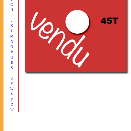
G
H
I
J
K
L
M
N
O
P
Q
R
S
T
U
V
W
X
Y
Z
0-9