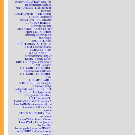
Johnny HALLYDAY parle - 65
mn d'entretiens inédits
Jon HOPKINS - Light through
the veins
JOSEPH Pepino - Ha ha ! No no
! He He ! [dédicacé]
Joss STONE - LP1 advance
JUKEBOX BABIES -
Électrique ou rien
Julie REINS - Reine d'un jour
Julien CLERC - Julien
déménage électrique &
acoustique
JULIETTE et les
INDÉPENDANTS - 14 juillet
K.O.D. Chacun sa route
KARAJAN - Gold
KARAJAN GOLD
demonstration sampler
KORN - Family values
KRISIUN - Ageless venomous
KYO - Je cours
L'AFFAIRE LOUIS TRIO -
L'homme aux mille vies
L'AFFAIRE LOUIS TRIO -
Loin
L'HOMME PARLE
la BELGIQUE est un pays -
Chantons belge
la légende du GOLF DROUOT
LABEL BLEU - Appellation
d'origine incontrôlée 2
LABELS automne 97
LANDMARK MUSIC volume 1
Lara FABIAN - A wonderful life
Laurent VOULZY - Une
héroïne
LEFDUP & LEFDUP - L'oeil
du cyclone
Lena AYAL - Dîner d'affaires
Lena AYAL - Le Bar (remix)
les Antilles
les coups de foudre de BRAZIL
les ENFOIRÉS - On ira tous au
paradis