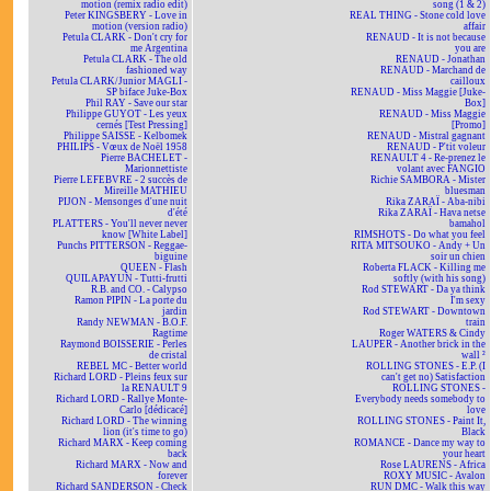
motion (remix radio edit)
song (1 & 2)
Peter KINGSBERY - Love in
REAL THING - Stone cold love
motion (version radio)
affair
Petula CLARK - Don't cry for
RENAUD - It is not because
me Argentina
you are
Petula CLARK - The old
RENAUD - Jonathan
fashioned way
RENAUD - Marchand de
Petula CLARK/Junior MAGLI -
cailloux
SP biface Juke-Box
RENAUD - Miss Maggie [Juke-
Phil RAY - Save our star
Box]
Philippe GUYOT - Les yeux
RENAUD - Miss Maggie
cernés [Test Pressing]
[Promo]
Philippe SAISSE - Kelbomek
RENAUD - Mistral gagnant
PHILIPS - Vœux de Noël 1958
RENAUD - P'tit voleur
Pierre BACHELET -
RENAULT 4 - Re-prenez le
Marionnettiste
volant avec FANGIO
Pierre LEFEBVRE - 2 succès de
Richie SAMBORA - Mister
Mireille MATHIEU
bluesman
PIJON - Mensonges d'une nuit
Rika ZARAÏ - Aba-nibi
d'été
Rika ZARAÏ - Hava netse
PLATTERS - You'll never never
bamahol
know [White Label]
RIMSHOTS - Do what you feel
Punchs PITTERSON - Reggae-
RITA MITSOUKO - Andy + Un
biguine
soir un chien
QUEEN - Flash
Roberta FLACK - Killing me
QUILAPAYUN - Tutti-frutti
softly (with his song)
R.B. and CO. - Calypso
Rod STEWART - Da ya think
Ramon PIPIN - La porte du
I'm sexy
jardin
Rod STEWART - Downtown
Randy NEWMAN - B.O.F.
train
Ragtime
Roger WATERS & Cindy
Raymond BOISSERIE - Perles
LAUPER - Another brick in the
de cristal
wall ²
REBEL MC - Better world
ROLLING STONES - E.P. (I
Richard LORD - Pleins feux sur
can't get no) Satisfaction
la RENAULT 9
ROLLING STONES -
Richard LORD - Rallye Monte-
Everybody needs somebody to
Carlo [dédicacé]
love
Richard LORD - The winning
ROLLING STONES - Paint It,
lion (it's time to go)
Black
Richard MARX - Keep coming
ROMANCE - Dance my way to
back
your heart
Richard MARX - Now and
Rose LAURENS - Africa
forever
ROXY MUSIC - Avalon
Richard SANDERSON - Check
RUN DMC - Walk this way