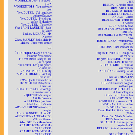
WONDER STUFF - The size of
USSR
a cow
BB KING - Grandes mitos
WOODENTOPS - You make me
BBM - City of gold
feel
BEL CANTO - Rumour
Yves DUTEIL - J'ai la guitare
BETWEEN THE BURIED
qui me démange
AND ME - Colors
Yves DUTEIL - Prendre un
BLUE SILVER - Musiques
enfant (à Martine)
d'Algérie
Yves DUTEIL - Tarentelle
BLUR - Girls & boys
Yves SAINT-LAURENT - Paris
Bob DYLAN Live at Carnegie
je t'aime
Hall 1963
Zachary RICHARD - My
Bob MARLEY & the Wailers -
Nanette
Kaya
Ziggy MARLEY & the Melody
BORDERS & 6° - Your musical
Makers - Tomorrow people
passport
BRETONS - Chanson rock été
CD
2007
ÉTHIOPIQUES L'âge d'or de la
Brigitte FONTAINE - Ah que la
musique éthiopienne
vie est belle
113 feat. Black Rénégat - Un
Brigitte FONTAINE + Areski +
jour de paix
HIGELIN - D'ailleurs
1900-1949 - Les plus grands
BUFFALO GRILL - Pour ton
classiques
anniversaire
22 PISTEPIRKKO - Birdy
CAP OCÉAN - La compilation
22 PISTEPIRKKO - Don't say
océane
I'm so evil
Chantons BRASSENS
2MS - Que la lumière brille
CHATS D'OC - Pompe 2
3rd WISH feat. BabyBash -
CHER - The music's no good
Obsesion
without you
65DAYSOFSTATIC - Don't go
CHRONICART/PEOPLESOUN
down to sorrow
- Chronic'Organic
7 QUESTIONS sampler
CORNU - CD bonus live
A & B - Suzanne
COUNTRY MUSIC
A FILETTA - Don Juan
ASSOCIATION Awards 1993
Abed AZRIÉ - Suerte
CRISTINA - Doll in the box
ABSENT FRIENDS 4 track CD
CRISTINA - Sleep it off
sampler
David HALLYDAY - Satellite
ABUS DANGEREUX face 39
(2004)
ACTIVISION - APOCALYPSE
David SYLVIAN & Robert
- This is the end
FRIPP - Jean the birdman
Adam GREEN - Minor love
DELABEL Actualités juillet
ADAMI/SACEM/MIDEM -
septembre 95
TALENTS 98
DELABEL Actualités mai août
ADAMI/SACEM/MIDEM -
94
TALENTS 99
DERNIÈRE BANDE