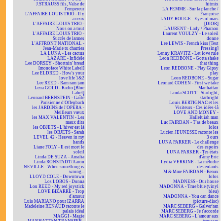
J.STRAUSS fils, Valse de
hitmix
l'empereur
LA FEMME - Sur la planche /
L'AFFAIRE LOUIS TRIO - Il y
Françoise
a ceux
LADY ROUGE - Eyes of mars
L'AFFAIRE LOUIS TRIO -
[DIOR]
Nous on a tout
LAURENT - Lady / Pharaon
L'AFFAIRE LOUIS TRIO -
Laurent VOULZY - Le soleil
Succès de larmes
donne
L'AFFRONT NATIONAL -
Lee LEWIS - French kiss [Test
Jean-Marie tu charries
Pressing]
LA LUNA - Les cactus
Lenny KRAVITZ - Let love rule
LAZARE - Infidèle
Leon REDBONE - Gotta shake
Lee DORSEY - Shortnin' bread
that thing
[monoface White Label]
Leon REDBONE - Play Gipsy
Lee ELDRED - How's your
play
love life 1&2
Leon REDBONE - Sugar
Lee REED - Ram ram jam
Leonard COHEN - First we take
Lena GOLD - Radio [Blue
Manhattan
Label]
Linda SCOTT - Starlight,
Leonard BERNSTEIN - Gaîté
starbright
Parisienne d'Offenbach
Louis BERTIGNAC et les
les JARDINS de l'OPÉRA -
Visiteurs - Ces idées-là
Meilleurs vœux
LOVE AND MONEY -
les MAX VALENTIN - Les
Halleluiah man
maux dits
Luc FAIRDAN - T'as de beaux
les OBJETS - L'hiver est là
lolos
les OBJETS - Sarah
Lucien JEUNESSE raconte les
LEVEL 42 - Heaven in my
3 ours
hands
LUNA PARKER - Le challenge
Liane FOLY - Il est mort le
des espoirs
soleil
LUNA PARKER - Tes états
Linda DE SUZA - Amalia
d'âme Eric
Linda RONSTADT/Aaron
Lydia VERKINE - La mélodie
NEVILLE - When something is
des enfants
wrong...
M & Mme FAIRDAN - Beaux
LLOYD COLE - Downtown
lolos
Los LOBOS - Donna
MADNESS - Our house
Lou REED - My red joystick
MADONNA - True blue (vinyl
LOVE BIZARRE - Trop
bleu)
d'amour
MADONNA - You can dance
Luis MARIANO pour IZARRA
(picture-disc)
Madeleine RENAUD raconte le
MARC SEBERG - Galver'ran
palais idéal
MARC SEBERG - Je t'accorde
MAGGI - Magie
MARC SEBERG - L'amour aux