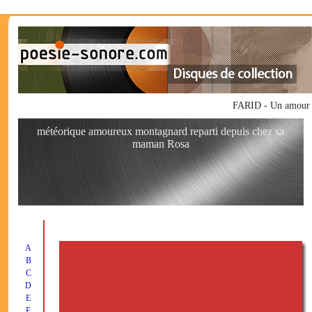
FARID - Un amour mo
météorique amoureux montagnard reparti depuis chez sa
maman Rosa
A
B
C
D
E
F