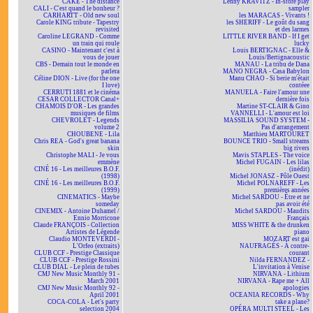
CAKE - The distance
Lenny KRAVITZ - In-store play
CALI - C'est quand le bonheur ?
sampler
CARHARTT - Old new soul
les MARACAS - Vivants !
Carole KING tribute - Tapestry
les SHERIFF - Le goût du sang
revisited
et des larmes
Caroline LEGRAND - Comme
LITTLE RIVER BAND - If I get
un train qui roule
lucky
CASINO - Maintenant c'est à
Louis BERTIGNAC - Elle &
vous de jouer
Louis/Bertignacoustic
CBS - Demain tout le monde en
MANAU - La tribu de Dana
parlera
MANO NEGRA - Casa Babylon
Céline DION - Live (for the one
Manu CHAO - Si berie m'était
I love)
contéee
CERRUTI 1881 et le cinéma
MANUELA - Faire l'amour une
CESAR COLLECTOR Canal+
dernière fois
CHAMOIS D'OR - Les grandes
Martine ST-CLAIR & Gino
musiques de films
VANNELLI - L'amour est loi
CHEVROLET - Legends
MASSILIA SOUND SYSTEM -
volume 2
Pas d'arrangement
CHOUBENE - Lila
Matthieu MARTOURET
Chris REA - God's great banana
BOUNCE TRIO - Small streams
skin
big rivers
Christophe MALI - Je vous
Mavis STAPLES - The voice
emmène
Michel FUGAIN - Les lilas
CINÉ 16 - Les meilleures B.O.F.
(inédit)
(1998)
Michel JONASZ - Pôle Ouest
CINÉ 16 - Les meilleures B.O.F.
Michel POLNAREFF - Les
(1999)
premières années
CINEMATICS - Maybe
Michel SARDOU - Être et ne
someday
pas avoir été
CINEMIX - Antoine Duhamel /
Michel SARDOU - Maudits
Ennio Morricone
Français
Claude FRANÇOIS - Collection
MISS WHITE & the drunken
Artistes de Légende
piano
Claudio MONTEVERDI -
MOZART est gai
L'Orfeo (extraits)
NAUFRAGÉS - À contre-
CLUB CCF - Prestige Classique
courant
CLUB CCF - Prestige Rossini
Nilda FERNANDEZ -
CLUB DIAL - Le plein de tubes
L'invitation à Venise
CMJ New Music Monthly 91 -
NIRVANA - Lithium
March 2001
NIRVANA - Rape me + All
CMJ New Music Monthly 92 -
apologies
April 2001
OCEANIA RECORDS - Why
COCA-COLA - Let's party
take a plane?
selection 2004
OPÉRA MULTI STEEL - Les