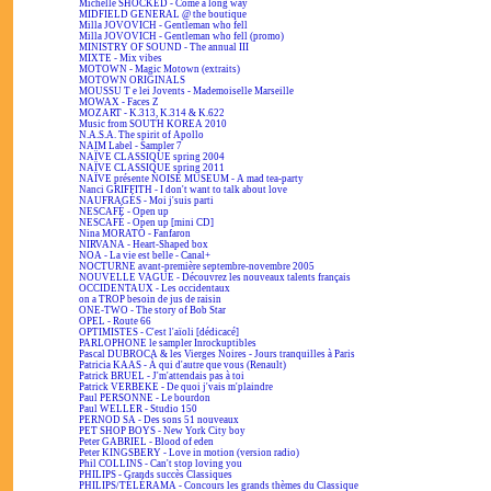
Michelle SHOCKED - Come a long way
MIDFIELD GENERAL @ the boutique
Milla JOVOVICH - Gentleman who fell
Milla JOVOVICH - Gentleman who fell (promo)
MINISTRY OF SOUND - The annual III
MIXTE - Mix vibes
MOTOWN - Magic Motown (extraits)
MOTOWN ORIGINALS
MOUSSU T e lei Jovents - Mademoiselle Marseille
MOWAX - Faces Z
MOZART - K.313, K.314 & K.622
Music from SOUTH KOREA 2010
N.A.S.A. The spirit of Apollo
NAIM Label - Sampler 7
NAÏVE CLASSIQUE spring 2004
NAÏVE CLASSIQUE spring 2011
NAÏVE présente NOISE MUSEUM - A mad tea-party
Nanci GRIFFITH - I don't want to talk about love
NAUFRAGÉS - Moi j'suis parti
NESCAFÉ - Open up
NESCAFÉ - Open up [mini CD]
Nina MORATO - Fanfaron
NIRVANA - Heart-Shaped box
NOA - La vie est belle - Canal+
NOCTURNE avant-première septembre-novembre 2005
NOUVELLE VAGUE - Découvrez les nouveaux talents français
OCCIDENTAUX - Les occidentaux
on a TROP besoin de jus de raisin
ONE-TWO - The story of Bob Star
OPEL - Route 66
OPTIMISTES - C'est l'aïoli [dédicacé]
PARLOPHONE le sampler Inrockuptibles
Pascal DUBROCA & les Vierges Noires - Jours tranquilles à Paris
Patricia KAAS - À qui d'autre que vous (Renault)
Patrick BRUEL - J'm'attendais pas à toi
Patrick VERBEKE - De quoi j'vais m'plaindre
Paul PERSONNE - Le bourdon
Paul WELLER - Studio 150
PERNOD SA - Des sons 51 nouveaux
PET SHOP BOYS - New York City boy
Peter GABRIEL - Blood of eden
Peter KINGSBERY - Love in motion (version radio)
Phil COLLINS - Can't stop loving you
PHILIPS - Grands succès Classiques
PHILIPS/TÉLÉRAMA - Concours les grands thèmes du Classique