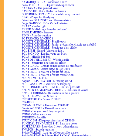
SAMARITAINE - All American Rodeo
Samy THIÉBAULT - Upanishad experiences
SANTANA - The game of love
SAVES THE DAY - Under the boards
SCHTROUMPF PARTY 3 - La schtroumpf du foot
SEAL - Prayer for the dying
Sebastien GRAINGER and the mountains
Serge GAINSBOURG - Vu de l'intérieur
SHAZZ - In the light
SHEER Publishing - Sampler volume 1
SIMPLE MINDS - Stranger
SINIK - Autodestruction
SO FRENCHY SO CHIC 1
SOCIÉTÉ GÉNÉRALE - Brasil touch
SOCIÉTÉ GÉNÉRALE - Junior présente les classiques de bébé
SOCIÉTÉ GÉNÉRALE - Musiques d'un siècle
SOL EN SI - Quand j'aime une fois...
SOL MONDO - Rendez-vous sur Mars
SOLA - Missile Sol-Sol
SONS OF THE DESERT - Within a mile
SONY - Musiques des films du siècle
SONY DADC - Grands compositeurs du millénaire
SONY MUSIC - Artist News juillet 1999
SONY-BMG - Le talent s'écoute été 2005
SONY-BMG - Le talent s'écoute rentrée 2006
SOON E MC - O.P.I.D.
Sophie ELLIS-BEXTOR - Mixed up world
SOUL ASYLUM - I will still be laughing
SOULFINGER EXPERIENCE - Tout est possible
SPLINE & LA MAUVAISE HERBE - Faiblesse et vanité
SPV RECORDINGS - One nation under a groove
SQUAKK - Willisau & Berlin
ST2 RECORDS - Promo 01/2007
STABILO
STEAMHAMMER Promotion CD 88/89
Stevie WONDER - These three words
STING - Let your soul be your pilot
STING - When we dance
STROKES - Reptilia
STUDIO SM - Disque professionnel XP9000
SUICIDAL TENDANCIES - I'll hate you better
SUPERGRASS - Interview Life on other planets
SWATCH - Swatch together
Sylvie VARTAN - La plus belle pour aller danser
Sylvie VARTAN & Johnny HALLYDAY - Il mio problema