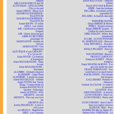
sampler
David HALLYDAY - Satellite
ABUS DANGEREUX face 39
(2004)
ACTIVISION - APOCALYPSE
David SYLVIAN & Robert
- This is the end
FRIPP - Jean the birdman
Adam GREEN - Minor love
DELABEL Actualités juillet
ADAMI/SACEM/MIDEM -
septembre 95
TALENTS 98
DELABEL Actualités mai août
ADAMI/SACEM/MIDEM -
94
TALENTS 99
DERNIÈRE BANDE
Aimee MANN - 31 today
Diego IMBERT & Michel
AÏOLI - Les vilains
PEREZ - Double entente
AIR - Californie/La femme
Diego IMBERT Quartet - À
d'argent
l'ombre du saule pleureur
AIR - Cherry blossom girl
DIRE STRAITS - Heavy fuel
AIRPLAY RECORDS
[numéroté]
printemps 94
DJ LBR - AUSTIN POWERS
AKHENATON - Soldats de
Dr. MARTENS/4AD - Shoe pie
fortune
Eddy MITCHELL - Soixante
AKHENATON - Une
soixante-deux
impression
FATALS PICARDS - Droit de
ALÉVÊQUE et son GROUPO -
véto
Y'a c'qu'on dit...
FOO FIGHTERS - Resolve
Alain HIVER - La chanson
FRANCE CARTIGNY
d'Antraigues
Françoise HARDY - Modes
Alain MANARANCHE - Dans
d'emploi
le vent
Frank SINATRA & BONO - I've
Alain MANARANCHE -
got you under my skin
Sentiment
FRANZ FERDINAND - You
ALAMBIC - Dichaïtz (respire)
could have it so much better
ALDEBERT - Carpe Diem
Fred BLONDIN - Elle allume
ALDEBERT - L'année du singe
des bougies
Alfred HITCHCOCK - 100ème
GALLIMARD - Poèmes en
Angie STONE feat. Snoop
chansons
Dogg - I wanna thank ya
Général ALCAZAR - Le rude et
Annette BANNEVILLE
le sensible
Quintet - Folksongs
GLOSTER - Kiss
Annie LENNOX - Why
GROUNDATION - A miracle
ARCHIVE - Get out
GUNS N'ROSES - Don't cry
ARCHIVE - The way you love
GUNS N'ROSES - Pretty tied
me
up
ARCHIVE:disc
GUNS N'ROSES - Since I don't
Aretha FRANKLIN - A rose is
have you (radio version)
still a rose
HADOUK TRIO - Now
Art MENGO - Magdeleine
HARIBO Pik Mix by Radio FG
ARTE - Les 4 saisons
Hubert-Félix THIÉFAINE - La