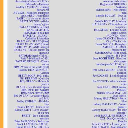
Association Valentin HAÜY -
tentation du bonheur
Fables de la Fontaine
Hugues de COURSON -
Audrey LAVERGNE - Facing
Sankanda
mirrors 2.0
INDOCHINE - Punishment
AUVIDIS - Religions du monde
park
Axelle RED - Je me fâche
Isabelle BOULAY - Tout un
BABEL - La vie est un cirque
jour
BABYLON ZOO - All the
Isabelle BOULAY & Johnny
money's gone
HALLYDAY - Tout au bout de
BALLANTINE'S Le rituel
nos peines
BANGER SISTERS
ISULATINE - Les plus beaux
BAOBAB - 3 mix dub
chants Corses
BARCLAY - ISLAND -
JAD WIO - Victor
Opération Libération
James CHANCE & Terminal
BARCLAY - ISLAND [bleu]
City - The fix is in
BARCLAY - ISLAND [crème]
James TAYLOR - Hourglass
BARCLAY - ISLAND [orange]
JAMIROQUAI - Black
BARCLAY - Tous les talents du
capricorn day
monde 2
JAMIROQUAI - High times,
BATOFAR cherche Tokyo -
singles 1992-2006
Paris 7-16 décembre 2001
Jean ROCHEFORT - Histoires
BAYARD MUSIQUE - Chants
de voyages
sacrés
Jean-Jacques MILTEAU - JJ
BBM - Where in the world (edit)
Milteau
Béatrice URIA-MONZON -
Jean-Louis MURAT - Le cri du
Carmen
papillon
BETTY BOOP - 1001 nuits
Joe COCKER - Let the healing
Bill DERAIME - Qui a bu
begin
Billy BRAGG - Mr love &
Joe COCKER - When a woman
justice
cries
BLACK - Here it comes again
John CALE - Black acetate
BMG 99/11 Hot Sampler
PROMO
BMG News Janvier 1999
Johnny HALLYDAY - Les
Bob DYLAN - Le sampler Rock
duos inédits
and Folk
Johnny HALLYDAY - Rester
Bobby KIMBALL - Hold the
libre
line
Johnny HALLYDAY - Succès
Bonnie RAITT - Come to me
garantis
Bonnie RAITT - Love sneakin'
Johnny HALLYDAY - Un jour
up on you
viendra ²
BRETT - Trois nuits par
Jordi SAVALL/HESPERION
semaine
XXI - Don Quijote de la
Brian McFADDEN - Real to me
Mancha
Brock LANDARS - S.M.D.U.
Julie ZENATTI - À quoi ça sert
Bruno COULAIS - B.O.F. Les
Julie ZENATTI - Mon ami pour