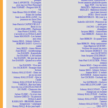
putains
Hubert-Félix THIÉFAINE -
Jean LAPOINTE - Tu jongles
Sweet amanite phalloïde queen
avec ma vie [Test Pressing]
Iggy POP - Cry for love
Jean TOPART - Peugeot 604 SL
IMAGES - Maîtresse (maxi)
V6
IMAGES - Maîtresse (touche
Jean-Bruno FALGUIÈRE - Les
pas à mes tresses)
écrans de cinéma
INXS - Devil inside
Jean-Louis ROLLAND - La
IRRÉSISTIBLES - My year is a
jeunesse est finie [Test
day
Pressing]
Isabelle ADJANI - Princesse au
Jean-Patrick CAPDEVIELLE -
petit pois
Born to cry
JACNO - Les langues
JEAN-PHILIPPE - Pardonne
étrangères
Jean-Pierre CASSEL - On
Jacques BREL - Amsterdam
s'accorde et on [White Label]
Jane BIRKIN - Amours des
Jeane MANSON - Les larmes
feintes
aux yeux
Jane BIRKIN - Et quand bien
Jeanne MAS - Johnny Johnny ²
même
JEREMY DAYS - Give it a
Jane BIRKIN - Help camionneur
name
Jean-Baptiste QUENIN -
Jerry REED - Amos Moses
Veilleur de toutes les nuits
Joan BAEZ - Asimbonanga
Jean-Jacques DEBOUT - Un
Joe DASSIN - Kanterbräu
mot [ACÉTATE]
Joe DASSIN - L'été indien
Jean-Jacques GOLDMAN -
Joe DASSIN - Me que me que
Puisque tu pars
Joe DASSIN - Quand on a seize
Jean-Paul GAULTIER - Noisy
ans
(remix)
Joe DASSIN - Vive moi
Jeanne MAS - Cœur en stéréo
Joe JACKSON - Stranger than
(nouvelle version)
fiction
Jeanne MAS - Johnny Johnny
Johnny HALLYDAY - Dans un
Jeanne MAS - L'enfant
an ou un jour
JENNIFER - Amour express
Johnny HALLYDAY - Que je
Joe COCKER - Unchain my
t'aime
heart
Johnny HALLYDAY & Sylvie
Joe SATRIANI - I believe
VARTAN - Bye bye baby
John MELLENCAMP - Last
Joye du vin à CHÂTEAUNEUF
chance
DU PAPE - Chansons des
Johnny HALLYDAY - Ça ne
échansons
change pas un homme
Julien CLERC - Ce n'est rien
Johnny HALLYDAY - Cadillac
Juliette GRÉCO - Ta jalousie
(picture-disc)
[White Label]
Johnny HALLYDAY - Derrière
KARAJAN - BRAHMS, danses
l'amour
hongroises + catalogue
Johnny HALLYDAY - Succès
Kenny BALL & his jazz band -
1961-1973