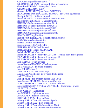
GOOOM sampler summer 2003
GRAMOPHONE 01/10 - Andrew Litton on Gershwin
Grant Lee BUFFALO - Honey don't think
GROOVE ARMADA - Easy
Gustav LEONHARDT joue Louis COUPERIN
HANDSOME BOY MODELING SCHOOL - The world's gone mad
Hector ZAZOU - Lights in the dark
Hervé VILARD - La vie est belle, le monde est beau
Hildegard von BINGEN - O vis aeternitatis
HMNEWS Collection automne hiver 2010
HMNEWS Collection automne hiver 2011
HMNEWS Collection printemps été 2010
HMNEWS Collection printemps été 2012
HMNEWS Nouveautés août décembre 2009
HONDA HRV Joy Machine
Hubert-Félix THIÉFAINE - Scandale mélancolique
IAM - Nés sous la même étoile
iJazz @ London Jazz Festival
incontournables CLASSIQUES
INTERMARCHÉ la Ferté Bernard
Irène JACOB lit Haruki MURAKAMI
Isabelle BOULAY - Sans toi
Isabelle BOULAY + Johnny HALLYDAY - Tout au bout de nos peines
ISLAND/REMARK - Treasure 2 printemps 96
ISLAND/REMARK - Treasure 4 hiver 97
Jack RADICS - It's in her kiss
James Newton HOWARD - The Interpreter
Jan GARBAREK - In praise of dreams
Jane BIRKIN - Jane B.
Janet JACKSON - The velvet rope
JAZZ MAGAZINE Tant qu'il y aura des hommes
JAZZ Tublieft 3
Jean FERRAT - Ses premiers succès 1958-1961
Jean-Jacques MILTEAU - Sweet home Chicago
JEFF GAUTHIER GOATETTE - One and the same
Jennifer HOYSTON + William WHITMORE - Hallways of always
Jill SCOTT - Golden
Jody WATLEY - Everything
Joe COCKER - High time we went
Joe COCKER - Summer in the city
JOHNNIE & JAZZ - Live in Paris
Johnny HALLYDAY - 10 titres de légende
Johnny HALLYDAY - Best of concert
Johnny HALLYDAY - Collector Optic 2000
Johnny HALLYDAY - En concert avec Johnny