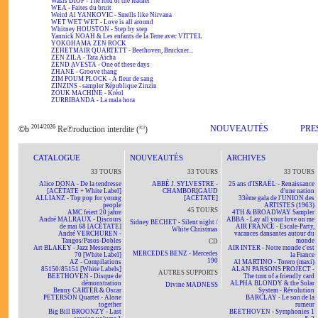
Wasis DIOP - The lord of the feather
WEA - Faites du bruit
Weird Al YANKOVIC - Smells like Nirvana
WET WET WET - Love is all around
Whitney HOUSTON - Step by step
Yannick NOAH & Les enfants de la Terre avec VITTEL
YOKOHAMA ZEN ROCK
ZEHETMAIR QUARTETT - Beethoven, Bruckner...
ZEN ZILA - Tata Aïcha
ZEND AVESTA - One of these days
ZHANÉ - Groove thang
ZIM POUM PLOCK - A fleur de sang
ZINZINS - sampler République Zinzin
ZOUK MACHINE - Kréol
ZURRIBANDA - La mala hora
2014/2026
ici
NOUVEAUTÉS
PRE
©b
Re℗roduction interdite (
)
CATALOGUE
NOUVEAUTÉS
ARCHIVES
33 TOURS
33 TOURS
33 TOURS
Alice DONA - De la tendresse
ABBÉ J. SYLVESTRE -
25 ans d'ISRAËL - Renaissance
[ACÉTATE + White Label]
CHAMBORIGAUD
d'une nation
ALLIANZ - Top pop for young
[ACÉTATE]
33ème gala de l'UNION des
people
ARTISTES (1963)
45 TOURS
AMC feiert 20 jahre
4TH & BROADWAY Sampler
André MALRAUX - Discours
ABBA - Lay all your love on me
Sidney BECHET - Silent night /
de mai 68 [ACÉTATE]
AIR FRANCE - Escale-Party,
White Christmas
André VERCHUREN -
vacances dansantes autour du
Tangos/Pasos-Dobles
monde
CD
Art BLAKEY - Jazz Messengers
AIR INTER - Notre monde c'est
MERCEDES BENZ - Mercedes
70 [White Label]
la France
190
AZ - Compilations
Al MARTINO - Torero (maxi)
85150/85151 [White Labels]
ALAN PARSONS PROJECT -
AUTRES SUPPORTS
BEETHOVEN - Disque de
The turn of a friendly card
démonstration
ALPHA BLONDY & the Solar
Divine MADNESS
Benny CARTER & Oscar
System - Révolution
PETERSON Quartet - Alone
BARCLAY - Le son de la
together
rumeur
Big Bill BROONZY - Last
BEETHOVEN - Symphonies 1