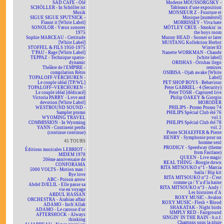
SAD CAFÉ - Olé
Modeste MOUSSORGSKY -
SCHÖLLER - In Schöller ist
Tableaux d'une exposition
Musik
MONSIEUR Z - Fourrure et
SIGUE SIGUE SPUTNICK -
Musique [numéroté]
Flaunt it [White Label]
MORRISSEY - Viva hate
SONOLOR - Vœux sonores
MÖTLEY CRÜE - Smokin' in
1975
the boys room
Sophie MARCEAU - Certitude
Murray HEAD - Sooner or later
[White Label]
MUSTANG Kollektion Herbst
STOFFEL & FILS 1950-1975
Winter 83
T'PAU - Rage [White Label]
Nanette WORKMAN - Chaude
TEPPAZ - Technique spatio-
[white label]
dynamic
ORISHAS - Orishas llego
Théâtre de l'EMPIRE -
remixes
compilation Rétro
OSIBISA - Ojah awake [White
TOPALOFF-VERCHUREN -
Label]
Le couple idéal [TP/WL]
PET SHOP BOYS - Behaviour
TOPALOFF~VERCHUREN -
Peter GABRIEL - 4 (Security)
Le couple idéal [dédicacé]
Peter TOSH - Captured live
Victoria PARRY - Love and
Philip OAKEY & Giorgio
devotion [White Label]
MORODER
WESTBOUND SOUND -
PHILIPS - Promo Promo 74
Sampler promo
PHILIPS Spécial Club été 76
WYOMING TRAVEL
vol.1
COMMISSION - In Wyoming
PHILIPS Spécial Club été 78
YANN - Continent perdu
vol. 2
(continue continue)
Pierre SCHAEFFER & Pierre
HENRY - Symphonie pour un
45 TOURS
homme seul
PRODIGY - Speedway (theme
Éditions musicales LEBRIOT -
from Fastlane)
MIDEM 1970
QUEEN - Live magic
20ème anniversaire de
REAL THING - Boogie down
CONFORAMA
RITA MITSOUKO n°1 - Marcia
5000 VOLTS - Motion man /
baila / Hip kit
Bye love
RITA MITSOUKO n°2 - C'est
ABC - Poison arrow
comme ça / Y'a d'la haine
Abdel DJELIL - Elle passe sa
RITA MITSOUKO n°3 - Andy /
vie en voyage
Les histoires d'A
ABDUL HASSAN
ROXY MUSIC - Avalon
ORCHESTRA - Arabian affair
ROXY MUSIC - Flesh + Blood
ADAMO - Inch'Allah
SHAKATAK - Night birds
ADAMO - Le carosse d'or
SIMPLY RED - Fairground
AFTERSHOCK - Always
SINGIN' IN THE RAIN - b.o.f.
thinking
Chantons sous la pluie