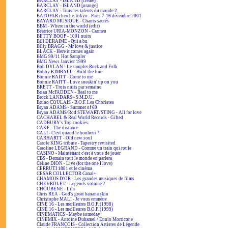
BARCLAY - ISLAND [crème]
BARCLAY - ISLAND [orange]
BARCLAY - Tous les talents du monde 2
BATOFAR cherche Tokyo - Paris 7-16 décembre 2001
BAYARD MUSIQUE - Chants sacrés
BBM - Where in the world (edit)
Béatrice URIA-MONZON - Carmen
BETTY BOOP - 1001 nuits
Bill DERAIME - Qui a bu
Billy BRAGG - Mr love & justice
BLACK - Here it comes again
BMG 99/11 Hot Sampler
BMG News Janvier 1999
Bob DYLAN - Le sampler Rock and Folk
Bobby KIMBALL - Hold the line
Bonnie RAITT - Come to me
Bonnie RAITT - Love sneakin' up on you
BRETT - Trois nuits par semaine
Brian McFADDEN - Real to me
Brock LANDARS - S.M.D.U.
Bruno COULAIS - B.O.F. Les Choristes
Bryan ADAMS - Summer of 69
Bryan ADAMS/Rod STEWART/STING - All for love
CACHAREL & Real World Records - Gifted
CADBURY's Top cookies
CAKE - The distance
CALI - C'est quand le bonheur ?
CARHARTT - Old new soul
Carole KING tribute - Tapestry revisited
Caroline LEGRAND - Comme un train qui roule
CASINO - Maintenant c'est à vous de jouer
CBS - Demain tout le monde en parlera
Céline DION - Live (for the one I love)
CERRUTI 1881 et le cinéma
CESAR COLLECTOR Canal+
CHAMOIS D'OR - Les grandes musiques de films
CHEVROLET - Legends volume 2
CHOUBENE - Lila
Chris REA - God's great banana skin
Christophe MALI - Je vous emmène
CINÉ 16 - Les meilleures B.O.F. (1998)
CINÉ 16 - Les meilleures B.O.F. (1999)
CINEMATICS - Maybe someday
CINEMIX - Antoine Duhamel / Ennio Morricone
Claude FRANÇOIS - Collection Artistes de Légende