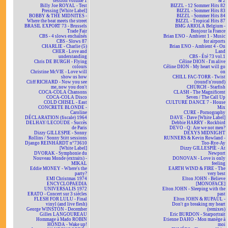
session volume 1
& 2
Billy Joe ROYAL - Test
BIZZL - 12 Sommer Hits 82
Pressing [White Label]
BIZZL - Sommer Hits 83
BOBBY & THE MIDNITES -
BIZZL - Sommer Hits 84
Where the beat meets the street
BIZZL - Tropical Hits 87
BRASIL EXPORT 73 - Brussels
BMG ARIOLA Belgium -
Trade Fair
Bonjour la France
CBS - 4 slows enchaînés
Brian ENO - Ambient 1 - Music
CBS - Slows 87
for airports
CHARLIE - Charlie (5)
Brian ENO - Ambient 4 - On
CHER - Love and
Land
understanding
CBS - Été 73 vol.1
Chris DE BURGH - Flying
Céline DION - I'm alive
colours
Céline DION - My heart will go
Christine McVIE - Love will
on
show us how
CHILL FAC-TORR - Twist
Cliff RICHARD - Now you see
(round'n'round)
me, now you don't
CHURCH - Starfish
COCA-COLA Chansons
CLASH - The Magnificent
COCA-COLA Disco
Seven / The Call Up
COLD CHISEL - East
CULTURE DANCE 7 - House
CONCRETE BLONDE -
Mix
Caroline
CURE - Pornography
DÉCLARATION (fiscale) 1964
DAVE - Dave [White Label]
DELHAY/LECOUDE - Succès
Debbie HARRY - Rockbird
de Paris
DEVO - Q: Are we not men?
Dizzy GILLESPIE - Sonny
DEXYS MIDNIGHT
Rollins / Sonny Stitt sessions
RUNNERS & Kevin Rowland -
Django REINHARDT n°73610
Too-Rye-Ay
[White Label]
Dizzy GILLESPIE - At
DVORAK - Symphonie du
Newport
Nouveau Monde (extraits) -
DONOVAN - Love is only
MIKAL
feeling
Eddie MONEY - Where's the
EARTH WIND & FIRE - The
party?
very best
EMI Christmas 1974
Elton JOHN - Believe
ENCYCLOPAEDIA
[MONOFACE]
UNIVERSALIS 1972
Elton JOHN - Sleeping with the
ERATO - Concert sur 3 siècles
past
FLESH FOR LULU - Final
Elton JOHN & RUPAUL -
vinyl (and live flesh)
Don't go breaking my heart
George WINSTON - December
(remixes)
Gilles LANGOUREAU
Eric BURDON - Starportrait
Hommage à Mado ROBIN
Etienne DAHO - Mon manège à
HONDA - Wake up!
moi