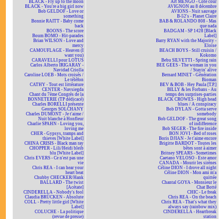
BLACK - Fly up to the moon
Art MENGO - Côté cour
BLACK - You're a big girl now
AVIGNON au 8 décembre
Bob GELDOF - Love or
AVIONS - Nuit sauvage
something
B-52's - Planet Claire
Bonnie RAITT - Baby come
BAB & ROLANDO 808 - Mas
back
que nada
BOONS - The score
BADGAM - SP 1428 [Black
Boum BOMO - Hit-parades
Label]
Brian WILSON - Love and
Barry RYAN with the Majority -
mercy
Eloïse
CAMOUFLAGE - Heaven (I
BEACH BOYS - Still cruisin /
want you)
Kokomo
CARAVELLI pour LOTUS
Bebu SILVETTI - Spring rain
Carlos Alberto IRIGARAY -
BEE GEES - The woman in you
Navidad Criolla
/ Stayin' alive
Caroline LOEB - Mots croisés /
Bernard MINET - Génération
Le téléfon
Bioman
CATHY - Tout est littérature
BEV & BOB - Hey Paula [T.P.]
CENTER - Navsiegda
BILLY & les Forbans - Au
Chant du 7ème Congrès de la
temps des surprises-parties
BONNETERIE (TP dédicacé)
BLACK CROWES - High head
Charles BORELLI présente
blues / A conspiracy
Georges SOLCHANY
Bob DYLAN - Gotta serve
Charles DUMONT - Je t'aime /
somebody
Nuit blanche à Honfleur
Bob GELDOF - The great song
Charlie SPAHN - Loving you,
of indifference
loving me
Bob SEGER - The fire inside
CHER - Gypsys, tramps and
BON JOVI - Bed of roses
thieves [White Label]
Boris DJIAN - Je t'aime encore
CHINA CRISIS - Black man ray
Brigitte BARDOT - Toutes les
CHOPPER - Lili/Heidi bleib
bêtes sont à aimer
blu [White Label]
Britney SPEARS - Sometimes
Chris EVERS - Ce n'est pas une
Caetano VELOSO - Este amor
vie
CANADA - Mourir les sirènes
Chris REA - I can hear your
Céline DION - I drove all night
heart beat
Céline DION - Mon ami m'a
Chubby CHECKER/Hank
quittée
BALLARD - The twist
Chantal GOYA - Monsieur le
[Acétate]
Chat Botté
CINDERELLA - Nobody's fool
CHIC - Le freak
Claudia BRÜCKEN - Absolute
Chris REA - On the beach
COLL - Pretty little girl [White
Chris REA - That's what they
Label]
always say (rainbow mix)
COLUCHE - La politique
CINDERELLA - Heartbreak
(revue de presse)
station