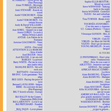
Al JARREAU - Never givin' up
Sophie ELLIS-BEXTOR -
[Test Pressing]
Mixed up world
Alain TURBAN - Mystique
Steve WINWOOD - Talking
[DÉDICACÉ]
back to the night
Amii STEWART - Knock on
Stevie WONDER - Coldchill
wood
TAXXI - Sex and suburban
André VERCHUREN - Alma
suicide
española
Tina TURNER - Break every
André VERCHUREN - Un
rule
certain frisson
TOURNÉE d'ENFOIRÉS -
Andy & David WILLIAMS -
C'est des mecs y chantent
What's your name
U2 - Lemon (Perfecto + Trance
Ann SOREL - Quand j'ai si mal
Mix)
Annie CORDY - Le rock à
Véronique SANSON - Moi, le
Médor [White Label]
venin
ANTAR - Les Fables de la
VIRGIN - Club 82
Fontaine
VIRGIN - les Must de l'été 86
Antoine GIACOMONI - Vieni
YAZOO - Don't go (re-mixes)
vieni
YOUNG MICHELIN - Je suis
ANYA - One word
fatigué
ATTENTION À LA MARCHE
- Slow d'enfer
45 TOURS
Axel BAUER - Jessy
Axel BAUER - L'arc-en-ciel
22 PISTEPIRKKO - Don't play
BARGES - La pitxuri
cello / Frankenstein
Barry WHITE - Put me in your
2PAC - How do you want it
mix (radio edit)
ABLETTES - Jeunesse sauvage
BASSLINE BOYS - We will
ADIDAS - Sky jumper
rock you
AFRICAN MAGIC COMBO -
BATTIATO - Cuccurucucu
La chica
BB DOC - Lolo ganzaman / Nul
Alain BASHUNG - Élégance
edge
Alain BASHUNG - Madame
BEE GEES - Paying the price of
rêve
love
Alain BASHUNG - Osez
Bernard LAVILLIERS - Saïgon
Joséphine
BIBIE - En souvenir de moi
Alain SOUCHON - Dandy
[Pré-Planning]
Alfio SCANDURRA - Qu'est-ce
BIG T Scotch whisky - Europe
qui ne va pas
1
AMERICAN BALLADS - Les
Bill HALEY & the Comets -
plus grands moments Country
Chaussettes PHILDAR
ANDERSON BRUFORD
Bill LABOUNTY - Livin'it up
WAKEMAN HOWE - Brother
Bill PRITCHARD - Number
of mine
five
Antoine DONNET - Fais gaffe à
Billy SWAN - Lover please
ce que tu penses...