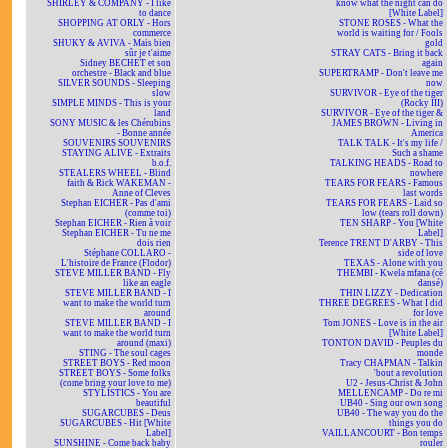
SHIRLEY & COMPANY - I like
know what the night can do
to dance
[White Label]
SHOPPING AT ORLY - Hors
STONE ROSES - What the
commerce
world is waiting for / Fools
SHUKY & AVIVA - Mais bien
gold
sûr je t'aime
STRAY CATS - Bring it back
Sidney BECHET et son
again
orchestre - Black and blue
SUPERTRAMP - Don't leave me
SILVER SOUNDS - Sleeping
now
slow
SURVIVOR - Eye of the tiger
SIMPLE MINDS - This is your
(Rocky III)
land
SURVIVOR - Eye of the tiger &
SONY MUSIC & les Chérubins
JAMES BROWN - Living in
- Bonne année
America
SOUVENIRS SOUVENIRS
TALK TALK - It's my life /
STAYING ALIVE - Extraits
Such a shame
b.o.f.
TALKING HEADS - Road to
STEALERS WHEEL - Blind
nowhere
faith & Rick WAKEMAN -
TEARS FOR FEARS - Famous
Anne of Cleves
last words
Stephan EICHER - Pas d'ami
TEARS FOR FEARS - Laid so
(comme toi)
low (tears roll down)
Stephan EICHER - Rien à voir
TEN SHARP - You [White
Stephan EICHER - Tu ne me
Label]
dois rien
Terence TRENT D'ARBY - This
Stéphane COLLARO -
side of love
L'histoire de France (Flodor)
TEXAS - Alone with you
STEVE MILLER BAND - Fly
THEMBI - Kwela mfana (cé
like an eagle
dansé)
STEVE MILLER BAND - I
THIN LIZZY - Dedication
want to make the world turn
THREE DEGREES - What I did
around
for love
STEVE MILLER BAND - I
Tom JONES - Love is in the air
want to make the world turn
[White Label]
around (maxi)
TONTON DAVID - Peuples du
STING - The soul cages
monde
STREET BOYS - Red moon
Tracy CHAPMAN - Talkin
STREET BOYS - Some folks
'bout a revolution
(come bring your love to me)
U2 - Jesus-Christ & John
STYLISTICS - You are
MELLENCAMP - Do re mi
beautiful
UB40 - Sing our own song
SUGARCUBES - Deus
UB40 - The way you do the
SUGARCUBES - Hit [White
things you do
Label]
VAILLANCOURT - Bon temps
SUNSHINE - Come back baby
rouler