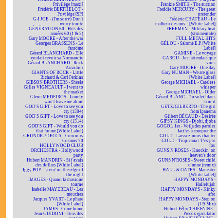
Privilège [maxi]
Frankie SMITH - The auction
Frédéric BERTHELOT -
Freddie MERCURY - The great
Privilège [SP]
pretender
G-I JOE - (I'm sorry) Don't
Frédéric CHATEAU - Le
worry tonite
malheur des uns... [White Label]
GÉNÉRATION 60 - Hits des
FREEMEN - Military beat
années 60 (1 & 2)
(strumentale)
Gary MOORE - After the war
FULL METAL HITS
Georges BRASSENS - Le
GÉLOU - Salomé E.P. [White
fantôme
Label]
Gérard BLANCHARD - Elle
GAMINE - Le voyage
voulait revoir sa Normandie
GAROU - Je n'attendais que
Gérard BLANCHARD - Rock
vous
Amadour
Gary MOORE - One day
GIANTS OF ROCK - Little
Gary NUMAN - We are glass
Richard & Carl Perkins
[White Label]
GIBSON BROTHERS - Sheela
George MICHAEL - Careless
Gilles VIGNEAULT - I went to
whisper
the market
George MICHAEL - Older
Glenn MEDEIROS - Lonely
Gérard BLANC - Du soleil dans
won't leave me alone
la nuit
GOD'S GIFT - Love to see you
GETZ/GILBERTO - The girl
cry (1304)
from Ipanema
GOD'S GIFT - Love to see you
Gilbert BÉCAUD - Désirée
cry (1314)
GIPSY KINGS - Djobi, djoba
GOD'S GIFT - Would you do
GOGOL 1er - Voilà des paroles
that for me [White Label]
faciles à comprendre
GRUNDIG/DECCA - Concours
GOLD - Laissez-nous chanter
Cosmos 70
GOLD - Tropicana / T'es pas
HOLLYWOOD CLUB
fou
ORCHESTRA - Hollywood
GUNS N'ROSES - Knockin' on
party
heaven's door
Hubert MANDRIN - Si j'avais
GUNS N'ROSES - Sweet child
des dollars [White Label]
o'mine (remix)
Iggy POP - Livin' on the edge of
HALL & OATES - Maneater
the night
[White Label]
IMAGES - Quand la musique
HAPPY MONDAYS -
tourne
Hallelujah
Isabelle MAYEREAU - Les
HAPPY MONDAYS - Kinky
mouches
afro
Jacques YVART - Le phare
HAPPY MONDAYS - Step on
[White Label]
(US Mix)
JAMES - Come home
Hubert-Félix THIÉFAINE -
Jean GUIDONI - Tous des
Precox ejaculator