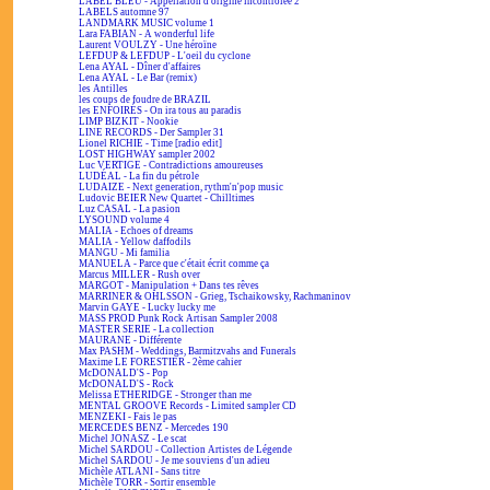
LABEL BLEU - Appellation d'origine incontrôlée 2
LABELS automne 97
LANDMARK MUSIC volume 1
Lara FABIAN - A wonderful life
Laurent VOULZY - Une héroïne
LEFDUP & LEFDUP - L'oeil du cyclone
Lena AYAL - Dîner d'affaires
Lena AYAL - Le Bar (remix)
les Antilles
les coups de foudre de BRAZIL
les ENFOIRÉS - On ira tous au paradis
LIMP BIZKIT - Nookie
LINE RECORDS - Der Sampler 31
Lionel RICHIE - Time [radio edit]
LOST HIGHWAY sampler 2002
Luc VERTIGE - Contradictions amoureuses
LUDÉAL - La fin du pétrole
LUDAIZE - Next generation, rythm'n'pop music
Ludovic BEIER New Quartet - Chilltimes
Luz CASAL - La pasion
LYSOUND volume 4
MALIA - Echoes of dreams
MALIA - Yellow daffodils
MANGU - Mi familia
MANUELA - Parce que c'était écrit comme ça
Marcus MILLER - Rush over
MARGOT - Manipulation + Dans tes rêves
MARRINER & OHLSSON - Grieg, Tschaikowsky, Rachmaninov
Marvin GAYE - Lucky lucky me
MASS PROD Punk Rock Artisan Sampler 2008
MASTER SERIE - La collection
MAURANE - Différente
Max PASHM - Weddings, Barmitzvahs and Funerals
Maxime LE FORESTIER - 2ème cahier
McDONALD'S - Pop
McDONALD'S - Rock
Melissa ETHERIDGE - Stronger than me
MENTAL GROOVE Records - Limited sampler CD
MENZEKI - Fais le pas
MERCEDES BENZ - Mercedes 190
Michel JONASZ - Le scat
Michel SARDOU - Collection Artistes de Légende
Michel SARDOU - Je me souviens d'un adieu
Michèle ATLANI - Sans titre
Michèle TORR - Sortir ensemble