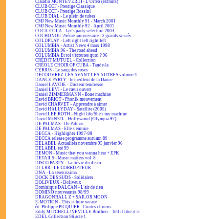
Claudio MONTEVERDI - L'Orfeo (extraits)
CLUB CCF - Prestige Classique
CLUB CCF - Prestige Rossini
CLUB DIAL - Le plein de tubes
CMJ New Music Monthly 91 - March 2001
CMJ New Music Monthly 92 - April 2001
COCA-COLA - Let's party selection 2004
COCHONOU 25ème anniversaire - 3 grands succès
COLDPLAY - Left right left right left
COLUMBIA - Artist News 4 mars 1998
COLUMBIA 96 - The road ahead
COLUMBIA Et toi t'écoutes quoi ? 96
CRÉDIT MUTUEL - Collection
CRÉOLE CHOIR OF CUBA - Tande-la
CYRIUS - Le sang des roses
DÉCOUVREZ-LES AVANT LES AUTRES volume 4
DANCE PARTY - le meilleur de la Dance
Daniel LAVOIE - Docteur tendresse
Daniel LEVI - Le cœur ouvert
Daniel ZIMMERMANN - Bone machine
David BRIOT - Phonik mouvement
David CHARVET - Apprendre à aimer
David HALLYDAY - Satellite (2005)
David LEE ROTH - Night life/She's my machine
David McNEIL - Hollywood (Olympia 97)
DE PALMAS - De Palmas
DE PALMAS - Elle s'ennuie
DECCA - Highlights 1997-98
DECCA release programme autumn 89
DELABEL Actualités novembre 95 janvier 96
DELABEL été 99
DEMON - Music that you wanna hear + EPK
DETAILS - Music matters vol. 8
DISCO PARTY - La fièvre du disco
DJ LBR - LE CORRUPTEUR
DNA - La serenissima
DOCK DES SUDS - Solidaires
DOLIVEUX - Doliveux
Dominique DALCAN - L'air de rien
DOMINO nouveautés 98/99
DRAGONBALL Z + SAILOR MOON
E-MOTION - This is how we are
éd. Philippe PICQUIER - Contes chinois
Eddy MITCHELL/NEVILLE Brothers - Tell it like it is
EDEL Collection 96 acte 1