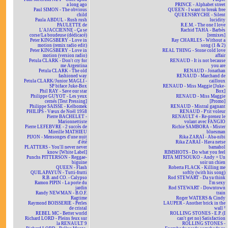
a long ago
PRINCE - Alphabet street
Paul SIMON - The obvious
QUEEN - I want to break free
child
QUEENSRYCHE - Silent
Paula ABDUL - Rush rush
lucidity
PAULETTE de
R.E.M. - The one I love
L'AJACCIENNE - Ça se
Rachid TAHA - Barbès
corse/La boudeuse (dédicacé)
[remixes]
Peter KINGSBERY - Love in
Ray CHARLES - Without a
motion (remix radio edit)
song (1 & 2)
Peter KINGSBERY - Love in
REAL THING - Stone cold love
motion (version radio)
affair
Petula CLARK - Don't cry for
RENAUD - It is not because
me Argentina
you are
Petula CLARK - The old
RENAUD - Jonathan
fashioned way
RENAUD - Marchand de
Petula CLARK/Junior MAGLI -
cailloux
SP biface Juke-Box
RENAUD - Miss Maggie [Juke-
Phil RAY - Save our star
Box]
Philippe GUYOT - Les yeux
RENAUD - Miss Maggie
cernés [Test Pressing]
[Promo]
Philippe SAISSE - Kelbomek
RENAUD - Mistral gagnant
PHILIPS - Vœux de Noël 1958
RENAUD - P'tit voleur
Pierre BACHELET -
RENAULT 4 - Re-prenez le
Marionnettiste
volant avec FANGIO
Pierre LEFEBVRE - 2 succès de
Richie SAMBORA - Mister
Mireille MATHIEU
bluesman
PIJON - Mensonges d'une nuit
Rika ZARAÏ - Aba-nibi
d'été
Rika ZARAÏ - Hava netse
PLATTERS - You'll never never
bamahol
know [White Label]
RIMSHOTS - Do what you feel
Punchs PITTERSON - Reggae-
RITA MITSOUKO - Andy + Un
biguine
soir un chien
QUEEN - Flash
Roberta FLACK - Killing me
QUILAPAYUN - Tutti-frutti
softly (with his song)
R.B. and CO. - Calypso
Rod STEWART - Da ya think
Ramon PIPIN - La porte du
I'm sexy
jardin
Rod STEWART - Downtown
Randy NEWMAN - B.O.F.
train
Ragtime
Roger WATERS & Cindy
Raymond BOISSERIE - Perles
LAUPER - Another brick in the
de cristal
wall ²
REBEL MC - Better world
ROLLING STONES - E.P. (I
Richard LORD - Pleins feux sur
can't get no) Satisfaction
la RENAULT 9
ROLLING STONES -