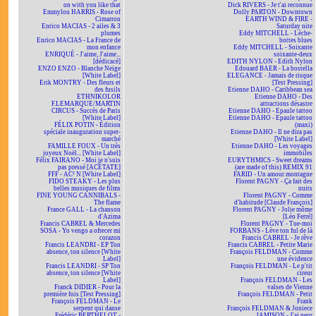
on with you like that
Dick RIVERS - Je t'ai reconnue
Emmylou HARRIS - Rose of
Dolly PARTON - Downtown
Cimarron
EARTH WIND & FIRE -
Enrico MACIAS - 2 ailes & 3
Saturday nite
plumes
Eddy MITCHELL - Lèche-
Enrico MACIAS - La France de
bottes blues
mon enfance
Eddy MITCHELL - Soixante
ENRIQUÉ - J'aime, J'aime...
soixante-deux
[dédicacé]
EDITH NYLON - Edith Nylon
ENZO ENZO - Blanche Neige
Edouard BAER - La bostella
[White Label]
ELEGANCE - Jamais de risque
Erik MONTRY - Des fleurs et
[Test Pressing]
des fusils
Etienne DAHO - Caribbean sea
ETHNIKOLOR
Etienne DAHO - Des
F.LEMARQUE/MARTIN
attractions désastre
CIRCUS - Succès de Paris
Etienne DAHO - Epaule tattoo
[White Label]
Etienne DAHO - Epaule tattoo
FÉLIX POTIN - Édition
(maxi)
spéciale inauguration super-
Etienne DAHO - Il ne dira pas
marché
[White Label]
FAMILLE FOUX - Un très
Etienne DAHO - Les voyages
joyeux Noël... [White Label]
immobiles
Félix FAIRANO - Moi je n'suis
EURYTHMICS - Sweet dreams
pas pressé [ACÉTATE]
(are made of this) REMIX 91
FFF - AC² N [White Label]
FARID - Un amour montagne
FIDO STEAKY - Les plus
Florent PAGNY - Ça fait des
belles musiques de films
nuits
FINE YOUNG CANNIBALS -
Florent PAGNY - Comme
The flame
d'habitude [Claude François]
France GALL - La chanson
Florent PAGNY - Jolie môme
d'Azima
[Léo Ferré]
Francis CABREL & Mercedes
Florent PAGNY - Tue-moi
SOSA - Yo vengo a ofrecer mi
FORBANS - Lève ton ful de là
corazon
Francis CABREL - Je rêve
Francis LEANDRI - EP Ton
Francis CABREL - Petite Marie
absence, ton silence [White
François FELDMAN - Comme
Label]
une évidence
Francis LEANDRI - SP Ton
François FELDMAN - Le p'tit
absence, ton silence [White
cireur
Label]
François FELDMAN - Les
Franck DIDIER - Pour la
valses de Vienne
première fois [Test Pressing]
François FELDMAN - Petit
François FELDMAN - Le
Frank
serpent qui danse
François FELDMAN & Joniece
Frédéric BERTHELOT -
JAMISON - J'ai peur