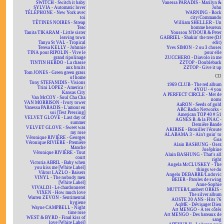
SWITCH - Switch it baby
Vanessa PARADIS - Marilyn &
SYLVIA - Automatic lover
John
TÉLÉPHONE - New York avec
WARNING - Rock
toi
city/Commando
TÉTINES NOIRES - Streap
William SHELLER - Un
Teac
homme heureux
Tanita TIKARAM - Little sister
Youssou N'DOUR & Peter
leaving town
GABRIEL - Shakin' the tree (DJ
Tanya St VAL - Tropical
edit)
Teresa KELLY - Johnnie
Yves SIMON - 2 ou 3 choses
TINA pour RIPOLIN - Vive le
pour elle
grand ripolinage
ZUCCHERO - Diavolo in me
TINTIN HEBDO - La chasse
ZZTOP - Doubleback
aux bruits
ZZTOP - Give it up
Tom JONES - Green green grass
CD
of home
Tony STEFANIDIS - Visions
1969 CLUB - The red album
Trini LOPEZ - America /
4YOU - 4 you
Kansas City
A PERFECT CIRCLE - Mer de
Van McCOY - Soul Cha Cha
noms
VAN MORRISON - Ivory tower
AaRON - Seeds of gold
Vanessa PARADIS - L'amour en
ABC Radio Networks -
soi [Test Pressing]
American TOP 40 # 51
VELVET GLOVE - Last day of
AGNÈS B. & la FNAC -
summer
Dernière Bande
VELVET GLOVE - Sweet was
AKIRISE - Brouiller l'écoute
my rose
ALABAMA 3 - Ain't goin' to
Véronique RIVIÈRE - Georges
Goa
Véronique RIVIÈRE - Première
Alain BASHUNG - Osez
Manche
Joséphine
Véronique RIVIÈRE - Tout
Alain BASHUNG - That's all
court
right
Victoria ABRIL - Baby when
Angela McCLUSKEY - The
you kiss me [White Label]
things we do
Viktor LAZLO - Baisers
Angelo DEBARRE/Ludovic
VINYL - The nobody men
BEIER - Paroles de swing
[White Label]
Anne-Sophie
VIVALDI - Le chardonneret
MUTTER/Lambert ORKIS -
VIXEN - How much love
The silver album
Warren ZEVON - Sentimental
AOSTE 20 ANS - Hits 76
hygiene
AqME - Dévisager Dieu
Wayne CAMPBELL - Night
Art MENGO - À tes côtés
time rose
Art MENGO - Des bateaux de
WEST & BYRD - Final kiss of
sang
love [White Label]