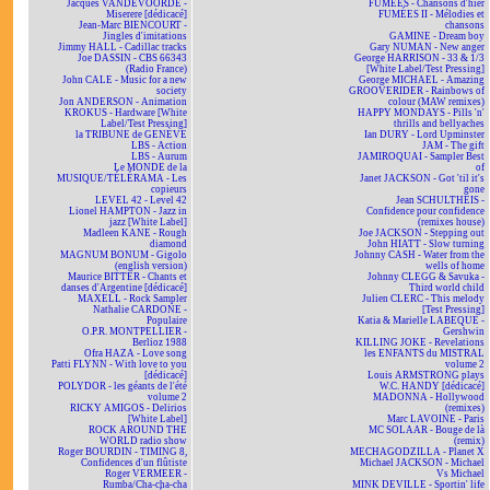
Jacques VANDEVOORDE -
FUMÉES - Chansons d'hier
Miserere [dédicacé]
FUMÉES II - Mélodies et
Jean-Marc BIENCOURT -
chansons
Jingles d'imitations
GAMINE - Dream boy
Jimmy HALL - Cadillac tracks
Gary NUMAN - New anger
Joe DASSIN - CBS 66343
George HARRISON - 33 & 1/3
(Radio France)
[White Label/Test Pressing]
John CALE - Music for a new
George MICHAEL - Amazing
society
GROOVERIDER - Rainbows of
Jon ANDERSON - Animation
colour (MAW remixes)
KROKUS - Hardware [White
HAPPY MONDAYS - Pills 'n'
Label/Test Pressing]
thrills and bellyaches
la TRIBUNE de GENÈVE
Ian DURY - Lord Upminster
LBS - Action
JAM - The gift
LBS - Aurum
JAMIROQUAI - Sampler Best
Le MONDE de la
of
MUSIQUE/TÉLÉRAMA - Les
Janet JACKSON - Got 'til it's
copieurs
gone
LEVEL 42 - Level 42
Jean SCHULTHEIS -
Lionel HAMPTON - Jazz in
Confidence pour confidence
jazz [White Label]
(remixes house)
Madleen KANE - Rough
Joe JACKSON - Stepping out
diamond
John HIATT - Slow turning
MAGNUM BONUM - Gigolo
Johnny CASH - Water from the
(english version)
wells of home
Maurice BITTER - Chants et
Johnny CLEGG & Savuka -
danses d'Argentine [dédicacé]
Third world child
MAXELL - Rock Sampler
Julien CLERC - This melody
Nathalie CARDONE -
[Test Pressing]
Populaire
Katia & Marielle LABEQUE -
O.P.R. MONTPELLIER -
Gershwin
Berlioz 1988
KILLING JOKE - Revelations
Ofra HAZA - Love song
les ENFANTS du MISTRAL
Patti FLYNN - With love to you
volume 2
[dédicacé]
Louis ARMSTRONG plays
POLYDOR - les géants de l'été
W.C. HANDY [dédicacé]
volume 2
MADONNA - Hollywood
RICKY AMIGOS - Delirios
(remixes)
[White Label]
Marc LAVOINE - Paris
ROCK AROUND THE
MC SOLAAR - Bouge de là
WORLD radio show
(remix)
Roger BOURDIN - TIMING 8,
MECHAGODZILLA - Planet X
Confidences d'un flûtiste
Michael JACKSON - Michael
Roger VERMEER -
Vs Michael
Rumba/Cha-cha-cha
MINK DEVILLE - Sportin' life