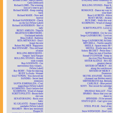
Richard LORD - Rallye Monte-
Everybody needs somebody to
Carlo [dédicacé]
love
Richard LORD - The winning
ROLLING STONES - Paint It,
lion (it's time to go)
Black
Richard MARX - Keep coming
ROMANCE - Dance my way to
back
your heart
Richard MARX - Now and
Rose LAURENS - Africa
forever
ROXY MUSIC - Avalon
Richard SANDERSON - Check
RUN DMC - Walk this way
on the list [White Label]
SCORPIONS - Wind of change
Richard SANDERSON - She's a
(maxi)
lady
SCRITTI POLITTI - Lover to
RICKY AMIGOS - Téquila
fall
RIGHTEOUS BROTHERS -
SEPTEMBER - Cry for you
Unchained melody
Serge GAINSBOURG - Love on
Rika ZARAÏ - Hallelou
the beat
RITA MITSOUKO - Don't
Serge GAINSBOURG & Eddy
forget the nite
MITCHELL - Vieille canaille
Robert PALMER - Happiness
SHEILA - Spacer remix 98 ²
Rod STEWART - This old heart
SHONA - Elodie mon rêve
of mine
Sidney BECHET - Petite fleur /
ROLLING BIDOCHONS -
Dans les rues d'Antibes
Jumpin' Jack Flasque
Sinead O'CONNOR - Jump in
ROLLING STONES - Honky
the river [Test Pressing]
tonk women
SISTER SLEDGE - He's the
Ron GOODWIN - Ces
greatest dancer
merveilleux fous volants...
SISTERS OF MERCY - All
[White Label]
along the watchtower
Roy ROBY - Time for dancing
SISTERS OF MERCY -
RUDY La Scala - Woman
Dominion
SALT'N'PEPA - You showed me
SKUNK ANANSIE - Secretly
SANDRA - Secret land
(Armand van Helden remix)
(remixes)
SMITHEREENS feat. Belinda
SANTA ESMERALDA - C'est
CARLISLE - Blue period
magnifique [White Label]
SONY - Test record for cartridge
SCORPIONS - Don't believe her
file
SCORPIONS - Wind of change
SPANDAU BALLET - True
SCRITTI POLITTI - Boom there
SPARKS - Music that you can
she was
dance to
SENATOR KING - Rock your
SPINNERS - I'll be around
baby
STATUS QUO - Can't give you
SG GIGANTE - Fumar é matar
more
saudades [White Label]
STEEL PULSE - Soul of my
SHAMEN - Move any mountain
soul
Progen 91
Steve WINWOOD - Don't you