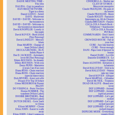
DADJE MEETING TIME -
CINDERELLA - Shelter me
Ybo libo
CLAN OF XYMOX -
DALIDA - Gigi in paradisco
Muscoviet mosquito
DAN REED NETWORK -
Claude FRANÇOIS - Du pain et
Tiger in a dress
du beurre
Daniel LEDUC - Soleil
Claude FRANÇOIS - Reste
DAVE - Hurlevent
Claude ROGEN - Fantaisie
DAVID + DAVID - Welcome to
Impromptu op. 66 de Chopin
the boomtown
Claudia BRÜCKEN - Fanatic
DAVID + DAVID - Welcome to
COCA-COLA French Rock -
the boomtown [monoface]
Téléphone + Starshooter
David KNOPFLER - Lonely is
COCA-COLA Nicolas
the night
PEYRAC
David KOVEN - Bord à bord
COMMUNARDS - Don't leave
[Test Pressing]
me this way
David LINDLEY - Mercury
CROWDED HOUSE - Fall at
blues
your feet
Dean MARTIN - Change of
CURE - Just like heaven
heart [White Label]
CURE - Never enough
DECCA/GRUNDIG - Hi-Fi
DANI - Papa vient d'épouser la
Stéréo Phase 4
bonne
Dee D. JACKSON - Automatic
Daniel DARC - La ville
lover 88 [Test Pressing]
Danielle DARRIEUX - Le
Démis ROUSSOS - So dreamy
temps d'aimer
Démis ROUSSOS - With you
Dante AGOSTINI - Initiation à
Denis PEPIN - Marinette
la batterie
(j'avais l'air d'un con)
David HALLYDAY - Ooh la la
Diana ROSS - Chain reaction
David HALLYDAY - Wanna
Diana ROSS - Chain reaction
take my time
(special dance mix)
David KOVEN - Afrique
Dick RIVERS - Ainsi soit-elle
David MARTIAL - Célimène
Disque d'Or Top 50 biface
David Mc NEIL - Tiramisu
Glenn MEDEIROS & Florent
DEAD OR ALIVE - Brand new
PAGNY
lover
DO VISSINGA - Porto Vecchio
DEF LEPPARD - Animal
Donna SUMMER - The
DEF LEPPARD - Animal
wanderer [White Label]
(spécial promo)
DOOBIE BROTHERS - Real
DEF LEPPARD - Let's get
love [White Label]
rocked
DUTCH DIESEL - Goin' back
DEF LEPPARD - Let's get
to China
rocked (poster)
Elliott MURPHY - Closer
DEF LEPPARD - Let's get
Elton JOHN - Easier to walk
rocked (teaser)
away
DEPECHE MODE - Everything
Elton JOHN - I don't wanna go
counts (live)