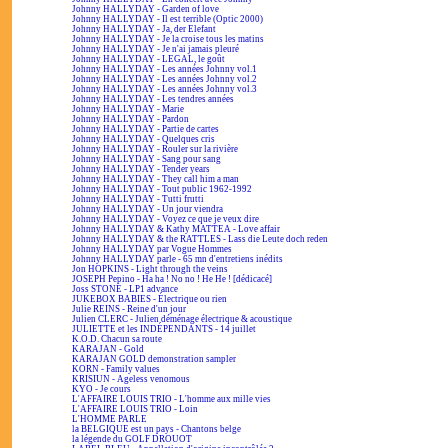
Johnny HALLYDAY - Garden of love
Johnny HALLYDAY - Il est terrible (Optic 2000)
Johnny HALLYDAY - Ja, der Elefant
Johnny HALLYDAY - Je la croise tous les matins
Johnny HALLYDAY - Je n'ai jamais pleuré
Johnny HALLYDAY - LEGAL, le goût
Johnny HALLYDAY - Les années Johnny vol.1
Johnny HALLYDAY - Les années Johnny vol.2
Johnny HALLYDAY - Les années Johnny vol.3
Johnny HALLYDAY - Les tendres années
Johnny HALLYDAY - Marie
Johnny HALLYDAY - Pardon
Johnny HALLYDAY - Partie de cartes
Johnny HALLYDAY - Quelques cris
Johnny HALLYDAY - Rouler sur la rivière
Johnny HALLYDAY - Sang pour sang
Johnny HALLYDAY - Tender years
Johnny HALLYDAY - They call him a man
Johnny HALLYDAY - Tout public 1962-1992
Johnny HALLYDAY - Tutti frutti
Johnny HALLYDAY - Un jour viendra
Johnny HALLYDAY - Voyez ce que je veux dire
Johnny HALLYDAY & Kathy MATTEA - Love affair
Johnny HALLYDAY & the RATTLES - Lass die Leute doch reden
Johnny HALLYDAY par Vogue Hommes
Johnny HALLYDAY parle - 65 mn d'entretiens inédits
Jon HOPKINS - Light through the veins
JOSEPH Pepino - Ha ha ! No no ! He He ! [dédicacé]
Joss STONE - LP1 advance
JUKEBOX BABIES - Électrique ou rien
Julie REINS - Reine d'un jour
Julien CLERC - Julien déménage électrique & acoustique
JULIETTE et les INDÉPENDANTS - 14 juillet
K.O.D. Chacun sa route
KARAJAN - Gold
KARAJAN GOLD demonstration sampler
KORN - Family values
KRISIUN - Ageless venomous
KYO - Je cours
L'AFFAIRE LOUIS TRIO - L'homme aux mille vies
L'AFFAIRE LOUIS TRIO - Loin
L'HOMME PARLE
la BELGIQUE est un pays - Chantons belge
la légende du GOLF DROUOT