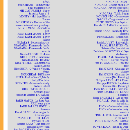
bébés
NIAGARA - Assez !
Mike BRANT - Summertime
NIAGARA - Je dois m'en aller
pour Mademoiselle
NIAGARA - Psychotrope [Test
MILLIAT FRÈRES - Super
Pressing]
Surprise Party n° 8
NIAGARA - Tchiki boum
MONTY - Moi je préfère la
NOVECENTO - Come to me
France
O-ZONE - Dragostea din teï
MORRISSEY - The last of the
PÉPIT' SHOW - Aye Pépito !
famous international playboys
Pascale CHAMBRY - Les mots
MOVIE MUSIC - Stars de la
du jour
pub
Patricia KAAS - Kennedy Rose
Natali KAUFMANN - Lover
(remix)
Natali KAUFMANN - Lover
Patricia KAAS - Regarde les
(bleu)
riches
NATALYS - Ses premiers cris
Patrick JUVET - Lady night
NIAGARA - Flammes de l'enfer
Patrick SÉBASTIEN - Tu
NIAGARA - Flammes de l'enfer
t'laisses aller (ma vieille)
(maxi)
Paul-Jean BOROWSKY - L'âge
Nicole CROISILLE - L'été
de diamant
NICOLETTA - Un homme
PEARL JAM - Given to fly
Nina HAGEN - Hold me
PERET - Late mi corazon
Nino FERRER - La Carmencita
Pete TOWNSHEND - Face the
[White Label]
face
Nino ROTA - O Venise, Venaga,
Phil O'KINS - Chasseur de
Venus
charme
NOUCHKAÏ - Différence
Phil O'KINS - Chasseur de
NUTS - Rock'n'Nuts 2, Wooly
charme [Test Pressing]
bully/The letter
Philippe LAVIL - EP 4 Titres
OLYMPICS - Mine exclusively
Philippe RUSSO - En pleine
[White Label]
lumière [Test Pressing]
ORCHESTRE ROUGE -
Pierre BACHELET - Écris-moi
Seconds grate
Pierre BACHELET - Elle est
Parade de variétés LA VACHE
d'ailleurs
QUI RIT
Pierre BACHELET - Les corons
PARIS MATCH - Le Pape Jean
PIGALLE - Dans la salle du
XXIII vous parle
bar-tabac...
PARIS PALACE HOTEL -
PIJON - Cache-cache party
Ramona
PIJON - Cache-cache party
Pascal DANEL - Les neiges du
(remix)
Kilimandjaro
PINK FLOYD - Another brick
PASSION FODDER - I'd sell
in the Wall ²
my soul to God
PORTE MENTAUX - Combat
Patricia KAAS - Une dernière
des races
semaine à New York
POWER ROCK - Saxon & Deep
Paul McCARTNEY - Once upon
Purple