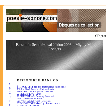
CD promo
Parrain du 5ème festival édition 2003 = Mighty Mo'
Rodgers
DISPONIBLE DANS CD
A
ÉTHIOPIQUES L'âge d'or de la musique éthiopienne
B
113 feat. Black Rénégat - Un jour de paix
1900-1949 - Les plus grands classiques
C
22 PISTEPIRKKO - Birdy
22 PISTEPIRKKO - Don't say I'm so evil
D
2MS - Que la lumière brille
E
3rd WISH feat. BabyBash - Obsesion
65DAYSOFSTATIC - Don't go down to sorrow
F
7 QUESTIONS sampler