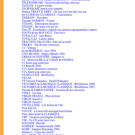
TÉLÉPOPMUSIK - Da hoola (hoola hop version)
TANGER - Le petit soldat
TECHNIKART french tour sampler
Terence TRENT D'ARBY - Do you love me like you say
the GUIDE/the GUARDIAN - Glastonbury
THERAPY - Nowhere
Thomas DARMON - 4 titres
TITANIC - Destination disaster
TITANIC - My heart will go on
Tom ZÉ - Estudando o pagode (na opereta segregamulher e amor)
TOOTS & the MAYTALS - True love
TOTALGAZ - Jazz Bossa
TOTALGAZ - Latino Salsa
TRACTION AILLEURS - Faut qu'ça roule
TRICKY - The B-side collection
U2 - Vertigo
un été ROSEBUD - juin 1994
UNO MUNDO - Happy Mundo 1995
URBAN OUTFITTERS - Sampler 11
V2 - Sélection BELLA UNION & WICHITA
V2 finest pop selection
V2 Rentrée 2005
V2's finest electronic selection
V2's finest pop selection
VANILLA ICE - RollEmUp
VEGAS
VF-Version Française - Variété Française
VICTOIRES de la MUSIQUE CLASSIQUE - Révélations 2006
VICTOIRES de la MUSIQUE CLASSIQUE - Révélations 2007
Vincent KAMBOUCHNER - Soundtrack for souvenirs
VINES - Get free
VIRGIN FRANCE - Plus de bruit
VIRGIN Sound 4
VIRGIN Sound 5
VITTELLOISE - Les bulles de l'été
Viva SALSA
VOGUE - La nouvelle musique brésilienne
Vous allez aimer le CLASSIQUE
VRP - Vacances prolongées [coffret]
VSF - Un CD pour leurs vies
WAGNER - Parsifal
WARNER - Summersounds 2000
WARP - Sampler Printemps 2001
Warren G - I shot the sheriff