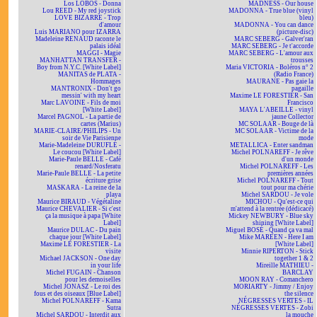
Los LOBOS - Donna
MADNESS - Our house
Lou REED - My red joystick
MADONNA - True blue (vinyl
LOVE BIZARRE - Trop
bleu)
d'amour
MADONNA - You can dance
Luis MARIANO pour IZARRA
(picture-disc)
Madeleine RENAUD raconte le
MARC SEBERG - Galver'ran
palais idéal
MARC SEBERG - Je t'accorde
MAGGI - Magie
MARC SEBERG - L'amour aux
MANHATTAN TRANSFER -
trousses
Boy from N.Y.C. [White Label]
Maria VICTORIA - Boléros n° 2
MANITAS de PLATA -
(Radio France)
Hommages
MAURANE - Pas gaie la
MANTRONIX - Don't go
pagaille
messin' with my heart
Maxime LE FORESTIER - San
Marc LAVOINE - Fils de moi
Francisco
[White Label]
MAYA L'ABEILLE - vinyl
Marcel PAGNOL - La partie de
jaune Collector
cartes (Marius)
MC SOLAAR - Bouge de là
MARIE-CLAIRE/PHILIPS - Un
MC SOLAAR - Victime de la
soir de Vie Parisienne
mode
Marie-Madeleine DURUFLÉ -
METALLICA - Enter sandman
Le coucou [White Label]
Michel POLNAREFF - Je rêve
Marie-Paule BELLE - Café
d'un monde
renard/Nosferatu
Michel POLNAREFF - Les
Marie-Paule BELLE - La petite
premières années
écriture grise
Michel POLNAREFF - Tout
MASKARA - La reine de la
tout pour ma chérie
playa
Michel SARDOU - Je vole
Maurice BIRAUD - Végétaline
MICHOU - Qu'est-ce qui
Maurice CHEVALIER - Si c'est
m'attend à la rentrée (dédicacé)
ça la musique à papa [White
Mickey NEWBURY - Blue sky
Label]
shining [White Label]
Maurice DULAC - Du pain
Miguel BOSÉ - Quand ça va mal
chaque jour [White Label]
Mike MAREEN - Here I am
Maxime LE FORESTIER - La
[White Label]
visite
Minnie RIPERTON - Stick
Michael JACKSON - One day
together 1 & 2
in your life
Mireille MATHIEU -
Michel FUGAIN - Chanson
BARCLAY
pour les demoiselles
MOON RAY - Comanchero
Michel JONASZ - Le roi des
MORIARTY - Jimmy / Enjoy
fous et des oiseaux [Blue Label]
the silence
Michel POLNAREFF - Kama
NÉGRESSES VERTES - IL
Sutra
NÉGRESSES VERTES - Zobi
Michel SARDOU - Interdit aux
la mouche