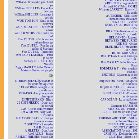
ARTHUR H - Le baron noir
WHAM - Where did your heart
ARTHUR H - Le goût du H
go
Ashanti ROY Pablo MOSES
William SHELLER - Fier et fou
Winston JARRETT - Natty will
de vous
fly again
William SHELLER - Le carnet à
AUTECHRE - Cichlisuite
spirale
mechanically reclaimed
WON TON TON - Can I come
BÉNABAR - Le dîner
near you
BABA YAGA - Back in the
WONDER STUFF - The size of
USSR
a cow
BB KING - Grandes mitos
WOODENTOPS - You make me
BBM - City of gold
feel
BEL CANTO - Rumour
Yves DUTEIL - J'ai la guitare
BETWEEN THE BURIED
qui me démange
AND ME - Colors
Yves DUTEIL - Prendre un
BLUE SILVER - Musiques
enfant (à Martine)
d'Algérie
Yves DUTEIL - Tarentelle
BLUR - Girls & boys
Yves SAINT-LAURENT - Paris
Bob DYLAN Live at Carnegie
je t'aime
Hall 1963
Zachary RICHARD - My
Bob MARLEY & the Wailers -
Nanette
Kaya
Ziggy MARLEY & the Melody
BORDERS & 6° - Your musical
Makers - Tomorrow people
passport
BRETONS - Chanson rock été
CD
2007
ÉTHIOPIQUES L'âge d'or de la
Brigitte FONTAINE - Ah que la
musique éthiopienne
vie est belle
113 feat. Black Rénégat - Un
Brigitte FONTAINE + Areski +
jour de paix
HIGELIN - D'ailleurs
1900-1949 - Les plus grands
BUFFALO GRILL - Pour ton
classiques
anniversaire
22 PISTEPIRKKO - Birdy
CAP OCÉAN - La compilation
22 PISTEPIRKKO - Don't say
océane
I'm so evil
Chantons BRASSENS
2MS - Que la lumière brille
CHATS D'OC - Pompe 2
3rd WISH feat. BabyBash -
CHER - The music's no good
Obsesion
without you
65DAYSOFSTATIC - Don't go
CHRONICART/PEOPLESOUN
down to sorrow
- Chronic'Organic
7 QUESTIONS sampler
CORNU - CD bonus live
A & B - Suzanne
COUNTRY MUSIC
A FILETTA - Don Juan
ASSOCIATION Awards 1993
Abed AZRIÉ - Suerte
CRISTINA - Doll in the box
ABSENT FRIENDS 4 track CD
CRISTINA - Sleep it off