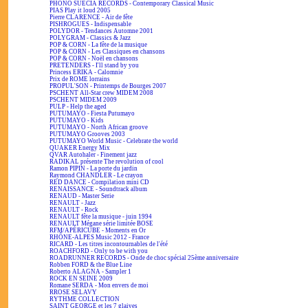
PHONO SUECIA RECORDS - Contemporary Classical Music
PIAS Play it loud 2005
Pierre CLARENCE - Air de fête
PISHROGUES - Indispensable
POLYDOR - Tendances Automne 2001
POLYGRAM - Classics & Jazz
POP & CORN - La fête de la musique
POP & CORN - Les Classiques en chansons
POP & CORN - Noël en chansons
PRETENDERS - I'll stand by you
Princess ERIKA - Calomnie
Prix de ROME lorrains
PROPUL'SON - Printemps de Bourges 2007
PSCHENT All-Star crew MIDEM 2008
PSCHENT MIDEM 2009
PULP - Help the aged
PUTUMAYO - Fiesta Putumayo
PUTUMAYO - Kids
PUTUMAYO - North African groove
PUTUMAYO Grooves 2003
PUTUMAYO World Music - Celebrate the world
QUAKER Energy Mix
QVAR Autohaler - Finement jazz
RADIKAL présente The revolution of cool
Ramon PIPIN - La porte du jardin
Raymond CHANDLER - Le crayon
RED DANCE - Compilation mini CD
RENAISSANCE - Soundtrack album
RENAUD - Master Serie
RENAULT - Jazz
RENAULT - Rock
RENAULT fête la musique - juin 1994
RENAULT Mégane série limitée BOSE
RFM/APÉRICUBE - Moments en Or
RHÔNE-ALPES Music 2012 - France
RICARD - Les titres incontournables de l'été
ROACHFORD - Only to be with you
ROADRUNNER RECORDS - Onde de choc spécial 25ème anniversaire
Robben FORD & the Blue Line
Roberto ALAGNA - Sampler 1
ROCK EN SEINE 2009
Romane SERDA - Mon envers de moi
RROSE SELAVY
RYTHME COLLECTION
SAINT GEORGE et les 7 glaives