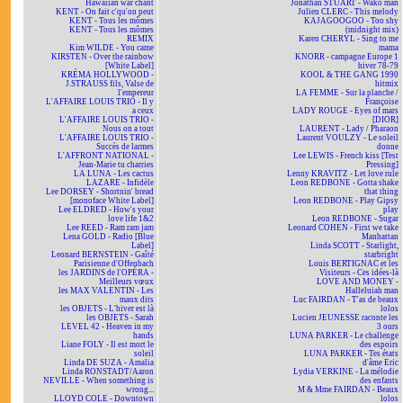
Hawaiian war chant
Jonathan STUART - Wako man
KENT - On fait c'qu'on peut
Julien CLERC - This melody
KENT - Tous les mômes
KAJAGOOGOO - Too shy
KENT - Tous les mômes
(midnight mix)
REMIX
Karen CHERYL - Sing to me
Kim WILDE - You came
mama
KIRSTEN - Over the rainbow
KNORR - campagne Europe 1
[White Label]
hiver 78-79
KRÉMA HOLLYWOOD -
KOOL & THE GANG 1990
J.STRAUSS fils, Valse de
hitmix
l'empereur
LA FEMME - Sur la planche /
L'AFFAIRE LOUIS TRIO - Il y
Françoise
a ceux
LADY ROUGE - Eyes of mars
L'AFFAIRE LOUIS TRIO -
[DIOR]
Nous on a tout
LAURENT - Lady / Pharaon
L'AFFAIRE LOUIS TRIO -
Laurent VOULZY - Le soleil
Succès de larmes
donne
L'AFFRONT NATIONAL -
Lee LEWIS - French kiss [Test
Jean-Marie tu charries
Pressing]
LA LUNA - Les cactus
Lenny KRAVITZ - Let love rule
LAZARE - Infidèle
Leon REDBONE - Gotta shake
Lee DORSEY - Shortnin' bread
that thing
[monoface White Label]
Leon REDBONE - Play Gipsy
Lee ELDRED - How's your
play
love life 1&2
Leon REDBONE - Sugar
Lee REED - Ram ram jam
Leonard COHEN - First we take
Lena GOLD - Radio [Blue
Manhattan
Label]
Linda SCOTT - Starlight,
Leonard BERNSTEIN - Gaîté
starbright
Parisienne d'Offenbach
Louis BERTIGNAC et les
les JARDINS de l'OPÉRA -
Visiteurs - Ces idées-là
Meilleurs vœux
LOVE AND MONEY -
les MAX VALENTIN - Les
Halleluiah man
maux dits
Luc FAIRDAN - T'as de beaux
les OBJETS - L'hiver est là
lolos
les OBJETS - Sarah
Lucien JEUNESSE raconte les
LEVEL 42 - Heaven in my
3 ours
hands
LUNA PARKER - Le challenge
Liane FOLY - Il est mort le
des espoirs
soleil
LUNA PARKER - Tes états
Linda DE SUZA - Amalia
d'âme Eric
Linda RONSTADT/Aaron
Lydia VERKINE - La mélodie
NEVILLE - When something is
des enfants
wrong...
M & Mme FAIRDAN - Beaux
LLOYD COLE - Downtown
lolos