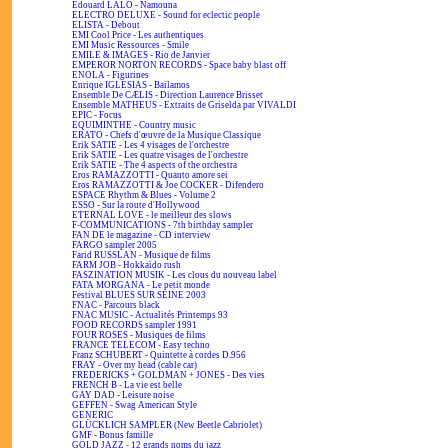
Edouard LALO - Namouna
ELECTRO DELUXE - Sound for eclectic people
ELISTA - Debout
EMI Cool Price - Les authentiques
EMI Music Ressources - Smile
EMILE & IMAGES - Rio de Janvier
EMPEROR NORTON RECORDS - Space baby blast off
ENOLA - Figurines
Enrique IGLESIAS - Bailamos
Ensemble De CÆLIS - Direction Laurence Brisset
Ensemble MATHEUS - Extraits de Griselda par VIVALDI
EPIC - Focus
EQUIMINTHE - Country music
ERATO - Chefs d'œuvre de la Musique Classique
Erik SATIE - Les 4 visages de l'orchestre
Erik SATIE - Les quatre visages de l'orchestre
Erik SATIE - The 4 aspects of the orchestra
Eros RAMAZZOTTI - Quanto amore sei
Eros RAMAZZOTTI & Joe COCKER - Difendero
ESPACE Rhythm & Blues - Volume 2
ESSO - Sur la route d'Hollywood
ETERNAL LOVE - le meilleur des slows
F-COMMUNICATIONS - 7th birthday sampler
FAN DE le magazine - CD interview
FARGO sampler 2005
Farid RUSSLAN - Musique de films
FARM JOB - Hokkaïdo rush
FASZINATION MUSIK - Les clous du nouveau label
FATA MORGANA - Le petit monde
Festival BLUES SUR SEINE 2003
FNAC - Parcours black
FNAC MUSIC - Actualités Printemps 93
FOOD RECORDS sampler 1991
FOUR ROSES - Musiques de films
FRANCE TELECOM - Easy techno
Franz SCHUBERT - Quintette à cordes D.956
FRAY - Over my head (cable car)
FREDERICKS + GOLDMAN + JONES - Des vies
FRENCH B - La vie est belle
GAY DAD - Leisure noise
GEFFEN - Swag American Style
GENERIC
GLÜCKLICH SAMPLER (New Beetle Cabriolet)
GMF - Bonus famille
GOLD JAZZ - 12 grands noms du jazz