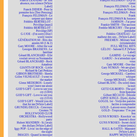
Francis LEANDRI - SP Ton
François FELDMAN - Le p'tit
absence, ton silence [White
cireur
Label]
François FELDMAN - Les
Franck DIDIER - Pour la
valses de Vienne
première fois [Test Pressing]
François FELDMAN - Petit
François FELDMAN - Le
Frank
serpent qui danse
François FELDMAN & Joniece
Frédéric BERTHELOT -
JAMISON - J'ai peur
Privilège [maxi]
Frankie SMITH - The auction
Frédéric BERTHELOT -
Freddie MERCURY - The great
Privilège [SP]
pretender
G-I JOE - (I'm sorry) Don't
Frédéric CHATEAU - Le
worry tonite
malheur des uns... [White Label]
GÉNÉRATION 60 - Hits des
FREEMEN - Military beat
années 60 (1 & 2)
(strumentale)
Gary MOORE - After the war
FULL METAL HITS
Georges BRASSENS - Le
GÉLOU - Salomé E.P. [White
fantôme
Label]
Gérard BLANCHARD - Elle
GAMINE - Le voyage
voulait revoir sa Normandie
GAROU - Je n'attendais que
Gérard BLANCHARD - Rock
vous
Amadour
Gary MOORE - One day
GIANTS OF ROCK - Little
Gary NUMAN - We are glass
Richard & Carl Perkins
[White Label]
GIBSON BROTHERS - Sheela
George MICHAEL - Careless
Gilles VIGNEAULT - I went to
whisper
the market
George MICHAEL - Older
Glenn MEDEIROS - Lonely
Gérard BLANC - Du soleil dans
won't leave me alone
la nuit
GOD'S GIFT - Love to see you
GETZ/GILBERTO - The girl
cry (1304)
from Ipanema
GOD'S GIFT - Love to see you
Gilbert BÉCAUD - Désirée
cry (1314)
GIPSY KINGS - Djobi, djoba
GOD'S GIFT - Would you do
GOGOL 1er - Voilà des paroles
that for me [White Label]
faciles à comprendre
GRUNDIG/DECCA - Concours
GOLD - Laissez-nous chanter
Cosmos 70
GOLD - Tropicana / T'es pas
HOLLYWOOD CLUB
fou
ORCHESTRA - Hollywood
GUNS N'ROSES - Knockin' on
party
heaven's door
Hubert MANDRIN - Si j'avais
GUNS N'ROSES - Sweet child
des dollars [White Label]
o'mine (remix)
Iggy POP - Livin' on the edge of
HALL & OATES - Maneater
the night
[White Label]
IMAGES - Quand la musique
HAPPY MONDAYS -