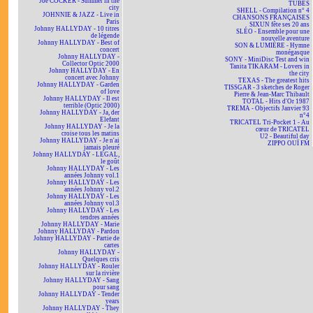
Joe COCKER - Summer in the
TUBES
city
SHELL - Compilation n° 4
JOHNNIE & JAZZ - Live in
CHANSONS FRANÇAISES
Paris
SIXUN fête ses 20 ans
Johnny HALLYDAY - 10 titres
SLÉO - Ensemble pour une
de légende
nouvelle aventure
Johnny HALLYDAY - Best of
SON & LUMIÈRE - Hymne
concert
monégasque
Johnny HALLYDAY -
SONY - MiniDisc Test and win
Collector Optic 2000
Tanita TIKARAM - Lovers in
Johnny HALLYDAY - En
the city
concert avec Johnny
TEXAS - The greatest hits
Johnny HALLYDAY - Garden
TISSGAR - 3 sketches de Roger
of love
Pierre & Jean-Marc Thibault
Johnny HALLYDAY - Il est
TOTAL - Hits d'Or 1987
terrible (Optic 2000)
TREMA - Objectifs Janvier 93
Johnny HALLYDAY - Ja, der
n°4
Elefant
TRICATEL Tri-Pocket 1 - Au
Johnny HALLYDAY - Je la
cœur de TRICATEL
croise tous les matins
U2 - Beautiful day
Johnny HALLYDAY - Je n'ai
ZIPPO OUÏ FM
jamais pleuré
Johnny HALLYDAY - LEGAL,
le goût
Johnny HALLYDAY - Les
années Johnny vol.1
Johnny HALLYDAY - Les
années Johnny vol.2
Johnny HALLYDAY - Les
années Johnny vol.3
Johnny HALLYDAY - Les
tendres années
Johnny HALLYDAY - Marie
Johnny HALLYDAY - Pardon
Johnny HALLYDAY - Partie de
cartes
Johnny HALLYDAY -
Quelques cris
Johnny HALLYDAY - Rouler
sur la rivière
Johnny HALLYDAY - Sang
pour sang
Johnny HALLYDAY - Tender
years
Johnny HALLYDAY - They