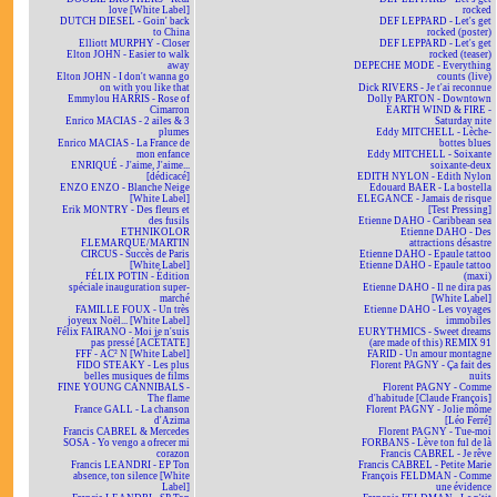
love [White Label]
rocked
DUTCH DIESEL - Goin' back
DEF LEPPARD - Let's get
to China
rocked (poster)
Elliott MURPHY - Closer
DEF LEPPARD - Let's get
Elton JOHN - Easier to walk
rocked (teaser)
away
DEPECHE MODE - Everything
Elton JOHN - I don't wanna go
counts (live)
on with you like that
Dick RIVERS - Je t'ai reconnue
Emmylou HARRIS - Rose of
Dolly PARTON - Downtown
Cimarron
EARTH WIND & FIRE -
Enrico MACIAS - 2 ailes & 3
Saturday nite
plumes
Eddy MITCHELL - Lèche-
Enrico MACIAS - La France de
bottes blues
mon enfance
Eddy MITCHELL - Soixante
ENRIQUÉ - J'aime, J'aime...
soixante-deux
[dédicacé]
EDITH NYLON - Edith Nylon
ENZO ENZO - Blanche Neige
Edouard BAER - La bostella
[White Label]
ELEGANCE - Jamais de risque
Erik MONTRY - Des fleurs et
[Test Pressing]
des fusils
Etienne DAHO - Caribbean sea
ETHNIKOLOR
Etienne DAHO - Des
F.LEMARQUE/MARTIN
attractions désastre
CIRCUS - Succès de Paris
Etienne DAHO - Epaule tattoo
[White Label]
Etienne DAHO - Epaule tattoo
FÉLIX POTIN - Édition
(maxi)
spéciale inauguration super-
Etienne DAHO - Il ne dira pas
marché
[White Label]
FAMILLE FOUX - Un très
Etienne DAHO - Les voyages
joyeux Noël... [White Label]
immobiles
Félix FAIRANO - Moi je n'suis
EURYTHMICS - Sweet dreams
pas pressé [ACÉTATE]
(are made of this) REMIX 91
FFF - AC² N [White Label]
FARID - Un amour montagne
FIDO STEAKY - Les plus
Florent PAGNY - Ça fait des
belles musiques de films
nuits
FINE YOUNG CANNIBALS -
Florent PAGNY - Comme
The flame
d'habitude [Claude François]
France GALL - La chanson
Florent PAGNY - Jolie môme
d'Azima
[Léo Ferré]
Francis CABREL & Mercedes
Florent PAGNY - Tue-moi
SOSA - Yo vengo a ofrecer mi
FORBANS - Lève ton ful de là
corazon
Francis CABREL - Je rêve
Francis LEANDRI - EP Ton
Francis CABREL - Petite Marie
absence, ton silence [White
François FELDMAN - Comme
Label]
une évidence