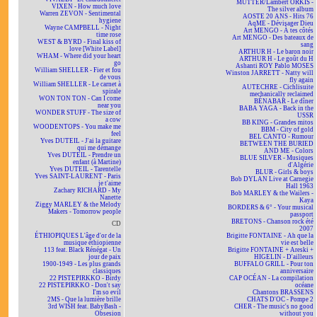
MUTTER/Lambert ORKIS -
VIXEN - How much love
The silver album
Warren ZEVON - Sentimental
AOSTE 20 ANS - Hits 76
hygiene
AqME - Dévisager Dieu
Wayne CAMPBELL - Night
Art MENGO - À tes côtés
time rose
Art MENGO - Des bateaux de
WEST & BYRD - Final kiss of
sang
love [White Label]
ARTHUR H - Le baron noir
WHAM - Where did your heart
ARTHUR H - Le goût du H
go
Ashanti ROY Pablo MOSES
William SHELLER - Fier et fou
Winston JARRETT - Natty will
de vous
fly again
William SHELLER - Le carnet à
AUTECHRE - Cichlisuite
spirale
mechanically reclaimed
WON TON TON - Can I come
BÉNABAR - Le dîner
near you
BABA YAGA - Back in the
WONDER STUFF - The size of
USSR
a cow
BB KING - Grandes mitos
WOODENTOPS - You make me
BBM - City of gold
feel
BEL CANTO - Rumour
Yves DUTEIL - J'ai la guitare
BETWEEN THE BURIED
qui me démange
AND ME - Colors
Yves DUTEIL - Prendre un
BLUE SILVER - Musiques
enfant (à Martine)
d'Algérie
Yves DUTEIL - Tarentelle
BLUR - Girls & boys
Yves SAINT-LAURENT - Paris
Bob DYLAN Live at Carnegie
je t'aime
Hall 1963
Zachary RICHARD - My
Bob MARLEY & the Wailers -
Nanette
Kaya
Ziggy MARLEY & the Melody
BORDERS & 6° - Your musical
Makers - Tomorrow people
passport
BRETONS - Chanson rock été
CD
2007
ÉTHIOPIQUES L'âge d'or de la
Brigitte FONTAINE - Ah que la
musique éthiopienne
vie est belle
113 feat. Black Rénégat - Un
Brigitte FONTAINE + Areski +
jour de paix
HIGELIN - D'ailleurs
1900-1949 - Les plus grands
BUFFALO GRILL - Pour ton
classiques
anniversaire
22 PISTEPIRKKO - Birdy
CAP OCÉAN - La compilation
22 PISTEPIRKKO - Don't say
océane
I'm so evil
Chantons BRASSENS
2MS - Que la lumière brille
CHATS D'OC - Pompe 2
3rd WISH feat. BabyBash -
CHER - The music's no good
Obsesion
without you