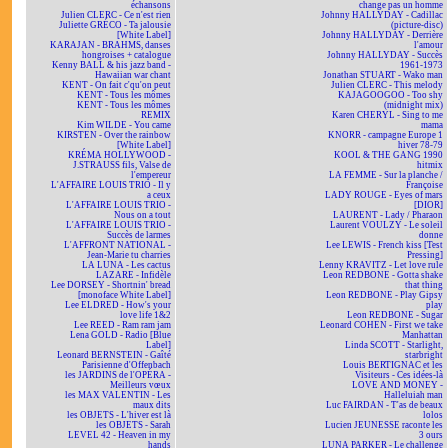
échansons
change pas un homme
Julien CLERC - Ce n'est rien
Johnny HALLYDAY - Cadillac
Juliette GRÉCO - Ta jalousie
(picture-disc)
[White Label]
Johnny HALLYDAY - Derrière
KARAJAN - BRAHMS, danses
l'amour
hongroises + catalogue
Johnny HALLYDAY - Succès
Kenny BALL & his jazz band -
1961-1973
Hawaiian war chant
Jonathan STUART - Wako man
KENT - On fait c'qu'on peut
Julien CLERC - This melody
KENT - Tous les mômes
KAJAGOOGOO - Too shy
KENT - Tous les mômes
(midnight mix)
REMIX
Karen CHERYL - Sing to me
Kim WILDE - You came
mama
KIRSTEN - Over the rainbow
KNORR - campagne Europe 1
[White Label]
hiver 78-79
KRÉMA HOLLYWOOD -
KOOL & THE GANG 1990
J.STRAUSS fils, Valse de
hitmix
l'empereur
LA FEMME - Sur la planche /
L'AFFAIRE LOUIS TRIO - Il y
Françoise
a ceux
LADY ROUGE - Eyes of mars
L'AFFAIRE LOUIS TRIO -
[DIOR]
Nous on a tout
LAURENT - Lady / Pharaon
L'AFFAIRE LOUIS TRIO -
Laurent VOULZY - Le soleil
Succès de larmes
donne
L'AFFRONT NATIONAL -
Lee LEWIS - French kiss [Test
Jean-Marie tu charries
Pressing]
LA LUNA - Les cactus
Lenny KRAVITZ - Let love rule
LAZARE - Infidèle
Leon REDBONE - Gotta shake
Lee DORSEY - Shortnin' bread
that thing
[monoface White Label]
Leon REDBONE - Play Gipsy
Lee ELDRED - How's your
play
love life 1&2
Leon REDBONE - Sugar
Lee REED - Ram ram jam
Leonard COHEN - First we take
Lena GOLD - Radio [Blue
Manhattan
Label]
Linda SCOTT - Starlight,
Leonard BERNSTEIN - Gaîté
starbright
Parisienne d'Offenbach
Louis BERTIGNAC et les
les JARDINS de l'OPÉRA -
Visiteurs - Ces idées-là
Meilleurs vœux
LOVE AND MONEY -
les MAX VALENTIN - Les
Halleluiah man
maux dits
Luc FAIRDAN - T'as de beaux
les OBJETS - L'hiver est là
lolos
les OBJETS - Sarah
Lucien JEUNESSE raconte les
LEVEL 42 - Heaven in my
3 ours
hands
LUNA PARKER - Le challenge