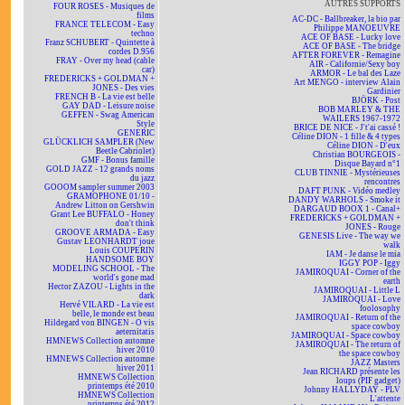
AUTRES SUPPORTS
FOUR ROSES - Musiques de
films
AC-DC - Ballbreaker, la bio par
FRANCE TELECOM - Easy
Philippe MANOEUVRE
techno
ACE OF BASE - Lucky love
Franz SCHUBERT - Quintette à
ACE OF BASE - The bridge
cordes D.956
AFTER FOREVER - Remagine
FRAY - Over my head (cable
AIR - Californie/Sexy boy
car)
ARMOR - Le bal des Laze
FREDERICKS + GOLDMAN +
Art MENGO - interview Alain
JONES - Des vies
Gardinier
FRENCH B - La vie est belle
BJÖRK - Post
GAY DAD - Leisure noise
BOB MARLEY & THE
GEFFEN - Swag American
WAILERS 1967-1972
Style
BRICE DE NICE - J't'ai cassé !
GENERIC
Céline DION - 1 fille & 4 types
GLÜCKLICH SAMPLER (New
Céline DION - D'eux
Beetle Cabriolet)
Christian BOURGEOIS -
GMF - Bonus famille
Disque Bayard n°1
GOLD JAZZ - 12 grands noms
CLUB TINNIE - Mystérieuses
du jazz
rencontres
GOOOM sampler summer 2003
DAFT PUNK - Vidéo medley
GRAMOPHONE 01/10 -
DANDY WARHOLS - Smoke it
Andrew Litton on Gershwin
DARGAUD BOOX 1 - Canal+
Grant Lee BUFFALO - Honey
FREDERICKS + GOLDMAN +
don't think
JONES - Rouge
GROOVE ARMADA - Easy
GENESIS Live - The way we
Gustav LEONHARDT joue
walk
Louis COUPERIN
IAM - Je danse le mia
HANDSOME BOY
IGGY POP - Iggy
MODELING SCHOOL - The
JAMIROQUAI - Corner of the
world's gone mad
earth
Hector ZAZOU - Lights in the
JAMIROQUAI - Little L
dark
JAMIROQUAI - Love
Hervé VILARD - La vie est
foolosophy
belle, le monde est beau
JAMIROQUAI - Return of the
Hildegard von BINGEN - O vis
space cowboy
aeternitatis
JAMIROQUAI - Space cowboy
HMNEWS Collection automne
JAMIROQUAI - The return of
hiver 2010
the space cowboy
HMNEWS Collection automne
JAZZ Masters
hiver 2011
Jean RICHARD présente les
HMNEWS Collection
loups (PIF gadget)
printemps été 2010
Johnny HALLYDAY - PLV
HMNEWS Collection
L'attente
printemps été 2012