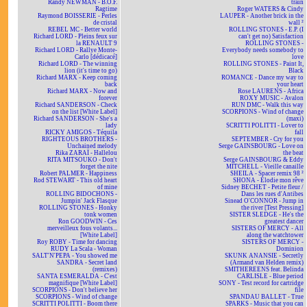
Randy NEWMAN - B.O.F.
train
Ragtime
Roger WATERS & Cindy
Raymond BOISSERIE - Perles
LAUPER - Another brick in the
de cristal
wall ²
REBEL MC - Better world
ROLLING STONES - E.P. (I
Richard LORD - Pleins feux sur
can't get no) Satisfaction
la RENAULT 9
ROLLING STONES -
Richard LORD - Rallye Monte-
Everybody needs somebody to
Carlo [dédicacé]
love
Richard LORD - The winning
ROLLING STONES - Paint It,
lion (it's time to go)
Black
Richard MARX - Keep coming
ROMANCE - Dance my way to
back
your heart
Richard MARX - Now and
Rose LAURENS - Africa
forever
ROXY MUSIC - Avalon
Richard SANDERSON - Check
RUN DMC - Walk this way
on the list [White Label]
SCORPIONS - Wind of change
Richard SANDERSON - She's a
(maxi)
lady
SCRITTI POLITTI - Lover to
RICKY AMIGOS - Téquila
fall
RIGHTEOUS BROTHERS -
SEPTEMBER - Cry for you
Unchained melody
Serge GAINSBOURG - Love on
Rika ZARAÏ - Hallelou
the beat
RITA MITSOUKO - Don't
Serge GAINSBOURG & Eddy
forget the nite
MITCHELL - Vieille canaille
Robert PALMER - Happiness
SHEILA - Spacer remix 98 ²
Rod STEWART - This old heart
SHONA - Elodie mon rêve
of mine
Sidney BECHET - Petite fleur /
ROLLING BIDOCHONS -
Dans les rues d'Antibes
Jumpin' Jack Flasque
Sinead O'CONNOR - Jump in
ROLLING STONES - Honky
the river [Test Pressing]
tonk women
SISTER SLEDGE - He's the
Ron GOODWIN - Ces
greatest dancer
merveilleux fous volants...
SISTERS OF MERCY - All
[White Label]
along the watchtower
Roy ROBY - Time for dancing
SISTERS OF MERCY -
RUDY La Scala - Woman
Dominion
SALT'N'PEPA - You showed me
SKUNK ANANSIE - Secretly
SANDRA - Secret land
(Armand van Helden remix)
(remixes)
SMITHEREENS feat. Belinda
SANTA ESMERALDA - C'est
CARLISLE - Blue period
magnifique [White Label]
SONY - Test record for cartridge
SCORPIONS - Don't believe her
file
SCORPIONS - Wind of change
SPANDAU BALLET - True
SCRITTI POLITTI - Boom there
SPARKS - Music that you can