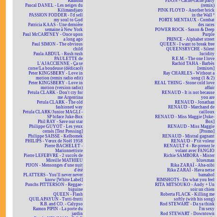
Ramona
PIJON - Cache-cache party
Pascal DANEL - Les neiges du
(remix)
Kilimandjaro
PINK FLOYD - Another brick
PASSION FODDER - I'd sell
in the Wall ²
my soul to God
PORTE MENTAUX - Combat
Patricia KAAS - Une dernière
des races
semaine à New York
POWER ROCK - Saxon & Deep
Paul McCARTNEY - Once upon
Purple
a long ago
PRINCE - Alphabet street
Paul SIMON - The obvious
QUEEN - I want to break free
child
QUEENSRYCHE - Silent
Paula ABDUL - Rush rush
lucidity
PAULETTE de
R.E.M. - The one I love
L'AJACCIENNE - Ça se
Rachid TAHA - Barbès
corse/La boudeuse (dédicacé)
[remixes]
Peter KINGSBERY - Love in
Ray CHARLES - Without a
motion (remix radio edit)
song (1 & 2)
Peter KINGSBERY - Love in
REAL THING - Stone cold love
motion (version radio)
affair
Petula CLARK - Don't cry for
RENAUD - It is not because
me Argentina
you are
Petula CLARK - The old
RENAUD - Jonathan
fashioned way
RENAUD - Marchand de
Petula CLARK/Junior MAGLI -
cailloux
SP biface Juke-Box
RENAUD - Miss Maggie [Juke-
Phil RAY - Save our star
Box]
Philippe GUYOT - Les yeux
RENAUD - Miss Maggie
cernés [Test Pressing]
[Promo]
Philippe SAISSE - Kelbomek
RENAUD - Mistral gagnant
PHILIPS - Vœux de Noël 1958
RENAUD - P'tit voleur
Pierre BACHELET -
RENAULT 4 - Re-prenez le
Marionnettiste
volant avec FANGIO
Pierre LEFEBVRE - 2 succès de
Richie SAMBORA - Mister
Mireille MATHIEU
bluesman
PIJON - Mensonges d'une nuit
Rika ZARAÏ - Aba-nibi
d'été
Rika ZARAÏ - Hava netse
PLATTERS - You'll never never
bamahol
know [White Label]
RIMSHOTS - Do what you feel
Punchs PITTERSON - Reggae-
RITA MITSOUKO - Andy + Un
biguine
soir un chien
QUEEN - Flash
Roberta FLACK - Killing me
QUILAPAYUN - Tutti-frutti
softly (with his song)
R.B. and CO. - Calypso
Rod STEWART - Da ya think
Ramon PIPIN - La porte du
I'm sexy
jardin
Rod STEWART - Downtown