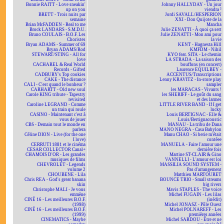
Bonnie RAITT - Love sneakin'
Johnny HALLYDAY - Un jour
up on you
viendra ²
BRETT - Trois nuits par
Jordi SAVALL/HESPERION
semaine
XXI - Don Quijote de la
Brian McFADDEN - Real to me
Mancha
Brock LANDARS - S.M.D.U.
Julie ZENATTI - À quoi ça sert
Bruno COULAIS - B.O.F. Les
Julie ZENATTI - Mon ami pour
Choristes
la vie
Bryan ADAMS - Summer of 69
KENT - Hagnesta Hill
Bryan ADAMS/Rod
KMFDM - Nihil
STEWART/STING - All for
KYO feat. SITA - Le chemin
love
LA STRADA - La saison des
CACHAREL & Real World
bouffons (en concert)
Records - Gifted
Laurence EQUILBEY -
CADBURY's Top cookies
ACCENTUS/Transcriptions
CAKE - The distance
Lenny KRAVITZ - In-store play
CALI - C'est quand le bonheur ?
sampler
CARHARTT - Old new soul
les MARACAS - Vivants !
Carole KING tribute - Tapestry
les SHERIFF - Le goût du sang
revisited
et des larmes
Caroline LEGRAND - Comme
LITTLE RIVER BAND - If I get
un train qui roule
lucky
CASINO - Maintenant c'est à
Louis BERTIGNAC - Elle &
vous de jouer
Louis/Bertignacoustic
CBS - Demain tout le monde en
MANAU - La tribu de Dana
parlera
MANO NEGRA - Casa Babylon
Céline DION - Live (for the one
Manu CHAO - Si berie m'était
I love)
contéee
CERRUTI 1881 et le cinéma
MANUELA - Faire l'amour une
CESAR COLLECTOR Canal+
dernière fois
CHAMOIS D'OR - Les grandes
Martine ST-CLAIR & Gino
musiques de films
VANNELLI - L'amour est loi
CHEVROLET - Legends
MASSILIA SOUND SYSTEM -
volume 2
Pas d'arrangement
CHOUBENE - Lila
Matthieu MARTOURET
Chris REA - God's great banana
BOUNCE TRIO - Small streams
skin
big rivers
Christophe MALI - Je vous
Mavis STAPLES - The voice
emmène
Michel FUGAIN - Les lilas
CINÉ 16 - Les meilleures B.O.F.
(inédit)
(1998)
Michel JONASZ - Pôle Ouest
CINÉ 16 - Les meilleures B.O.F.
Michel POLNAREFF - Les
(1999)
premières années
CINEMATICS - Maybe
Michel SARDOU - Être et ne