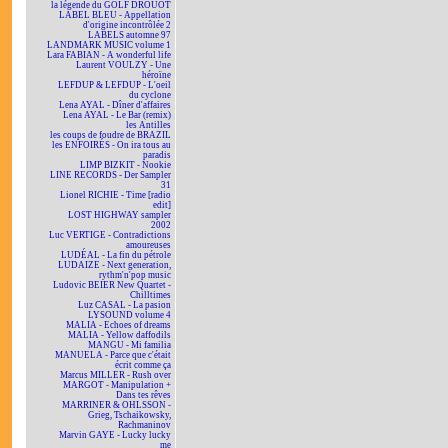
la légende du GOLF DROUOT
LABEL BLEU - Appellation
d'origine incontrôlée 2
LABELS automne 97
LANDMARK MUSIC volume 1
Lara FABIAN - A wonderful life
Laurent VOULZY - Une
héroïne
LEFDUP & LEFDUP - L'oeil
du cyclone
Lena AYAL - Dîner d'affaires
Lena AYAL - Le Bar (remix)
les Antilles
les coups de foudre de BRAZIL
les ENFOIRÉS - On ira tous au
paradis
LIMP BIZKIT - Nookie
LINE RECORDS - Der Sampler
31
Lionel RICHIE - Time [radio
edit]
LOST HIGHWAY sampler
2002
Luc VERTIGE - Contradictions
amoureuses
LUDÉAL - La fin du pétrole
LUDAIZE - Next generation,
rythm'n'pop music
Ludovic BEIER New Quartet -
Chilltimes
Luz CASAL - La pasion
LYSOUND volume 4
MALIA - Echoes of dreams
MALIA - Yellow daffodils
MANGU - Mi familia
MANUELA - Parce que c'était
écrit comme ça
Marcus MILLER - Rush over
MARGOT - Manipulation +
Dans tes rêves
MARRINER & OHLSSON -
Grieg, Tschaikowsky,
Rachmaninov
Marvin GAYE - Lucky lucky
me