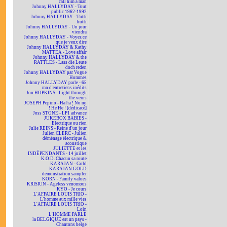
call him a man
Johnny HALLYDAY - Tout
public 1962-1992
Johnny HALLYDAY - Tutti
frutti
Johnny HALLYDAY - Un jour
viendra
Johnny HALLYDAY - Voyez ce
que je veux dire
Johnny HALLYDAY & Kathy
MATTEA - Love affair
Johnny HALLYDAY & the
RATTLES - Lass die Leute
doch reden
Johnny HALLYDAY par Vogue
Hommes
Johnny HALLYDAY parle - 65
mn d'entretiens inédits
Jon HOPKINS - Light through
the veins
JOSEPH Pepino - Ha ha ! No no
! He He ! [dédicacé]
Joss STONE - LP1 advance
JUKEBOX BABIES -
Électrique ou rien
Julie REINS - Reine d'un jour
Julien CLERC - Julien
déménage électrique &
acoustique
JULIETTE et les
INDÉPENDANTS - 14 juillet
K.O.D. Chacun sa route
KARAJAN - Gold
KARAJAN GOLD
demonstration sampler
KORN - Family values
KRISIUN - Ageless venomous
KYO - Je cours
L'AFFAIRE LOUIS TRIO -
L'homme aux mille vies
L'AFFAIRE LOUIS TRIO -
Loin
L'HOMME PARLE
la BELGIQUE est un pays -
Chantons belge