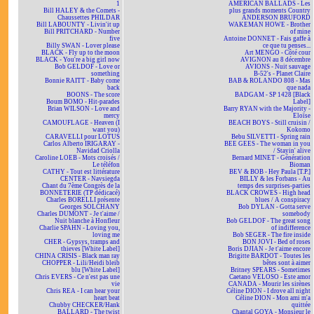
1
AMERICAN BALLADS - Les
Bill HALEY & the Comets -
plus grands moments Country
Chaussettes PHILDAR
ANDERSON BRUFORD
Bill LABOUNTY - Livin'it up
WAKEMAN HOWE - Brother
Bill PRITCHARD - Number
of mine
five
Antoine DONNET - Fais gaffe à
Billy SWAN - Lover please
ce que tu penses...
BLACK - Fly up to the moon
Art MENGO - Côté cour
BLACK - You're a big girl now
AVIGNON au 8 décembre
Bob GELDOF - Love or
AVIONS - Nuit sauvage
something
B-52's - Planet Claire
Bonnie RAITT - Baby come
BAB & ROLANDO 808 - Mas
back
que nada
BOONS - The score
BADGAM - SP 1428 [Black
Boum BOMO - Hit-parades
Label]
Brian WILSON - Love and
Barry RYAN with the Majority -
mercy
Eloïse
CAMOUFLAGE - Heaven (I
BEACH BOYS - Still cruisin /
want you)
Kokomo
CARAVELLI pour LOTUS
Bebu SILVETTI - Spring rain
Carlos Alberto IRIGARAY -
BEE GEES - The woman in you
Navidad Criolla
/ Stayin' alive
Caroline LOEB - Mots croisés /
Bernard MINET - Génération
Le téléfon
Bioman
CATHY - Tout est littérature
BEV & BOB - Hey Paula [T.P.]
CENTER - Navsiegda
BILLY & les Forbans - Au
Chant du 7ème Congrès de la
temps des surprises-parties
BONNETERIE (TP dédicacé)
BLACK CROWES - High head
Charles BORELLI présente
blues / A conspiracy
Georges SOLCHANY
Bob DYLAN - Gotta serve
Charles DUMONT - Je t'aime /
somebody
Nuit blanche à Honfleur
Bob GELDOF - The great song
Charlie SPAHN - Loving you,
of indifference
loving me
Bob SEGER - The fire inside
CHER - Gypsys, tramps and
BON JOVI - Bed of roses
thieves [White Label]
Boris DJIAN - Je t'aime encore
CHINA CRISIS - Black man ray
Brigitte BARDOT - Toutes les
CHOPPER - Lili/Heidi bleib
bêtes sont à aimer
blu [White Label]
Britney SPEARS - Sometimes
Chris EVERS - Ce n'est pas une
Caetano VELOSO - Este amor
vie
CANADA - Mourir les sirènes
Chris REA - I can hear your
Céline DION - I drove all night
heart beat
Céline DION - Mon ami m'a
Chubby CHECKER/Hank
quittée
BALLARD - The twist
Chantal GOYA - Monsieur le