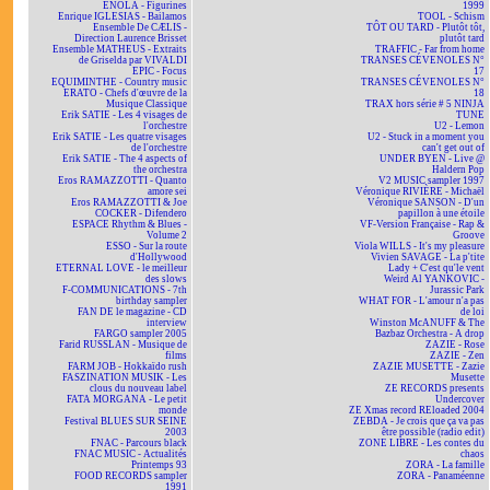
ENOLA - Figurines
1999
Enrique IGLESIAS - Bailamos
TOOL - Schism
Ensemble De CÆLIS -
TÔT OU TARD - Plutôt tôt,
Direction Laurence Brisset
plutôt tard
Ensemble MATHEUS - Extraits
TRAFFIC - Far from home
de Griselda par VIVALDI
TRANSES CÉVENOLES N°
EPIC - Focus
17
EQUIMINTHE - Country music
TRANSES CÉVENOLES N°
ERATO - Chefs d'œuvre de la
18
Musique Classique
TRAX hors série # 5 NINJA
Erik SATIE - Les 4 visages de
TUNE
l'orchestre
U2 - Lemon
Erik SATIE - Les quatre visages
U2 - Stuck in a moment you
de l'orchestre
can't get out of
Erik SATIE - The 4 aspects of
UNDER BYEN - Live @
the orchestra
Haldern Pop
Eros RAMAZZOTTI - Quanto
V2 MUSIC sampler 1997
amore sei
Véronique RIVIÈRE - Michaël
Eros RAMAZZOTTI & Joe
Véronique SANSON - D'un
COCKER - Difendero
papillon à une étoile
ESPACE Rhythm & Blues -
VF-Version Française - Rap &
Volume 2
Groove
ESSO - Sur la route
Viola WILLS - It's my pleasure
d'Hollywood
Vivien SAVAGE - La p'tite
ETERNAL LOVE - le meilleur
Lady + C'est qu'le vent
des slows
Weird Al YANKOVIC -
F-COMMUNICATIONS - 7th
Jurassic Park
birthday sampler
WHAT FOR - L'amour n'a pas
FAN DE le magazine - CD
de loi
interview
Winston McANUFF & The
FARGO sampler 2005
Bazbaz Orchestra - A drop
Farid RUSSLAN - Musique de
ZAZIE - Rose
films
ZAZIE - Zen
FARM JOB - Hokkaïdo rush
ZAZIE MUSETTE - Zazie
FASZINATION MUSIK - Les
Musette
clous du nouveau label
ZE RECORDS presents
FATA MORGANA - Le petit
Undercover
monde
ZE Xmas record REloaded 2004
Festival BLUES SUR SEINE
ZEBDA - Je crois que ça va pas
2003
être possible (radio edit)
FNAC - Parcours black
ZONE LIBRE - Les contes du
FNAC MUSIC - Actualités
chaos
Printemps 93
ZORA - La famille
FOOD RECORDS sampler
ZORA - Panaméenne
1991