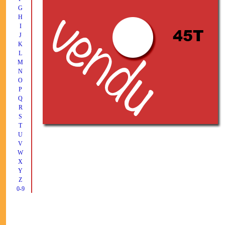
G
H
I
J
K
L
M
N
O
P
Q
R
S
T
U
V
W
X
Y
Z
0-9