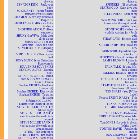
she was
dance to
SENATOR KING - Rock your
SPINNERS - I'll be around
baby
STATUS QUO - Can't give you
SG GIGANTE - Fumar é matar
more
saudades [White Label]
STEEL PULSE - Soul of my
SHAMEN - Move any mountain
soul
Progen 91
Steve WINWOOD - Don't you
SHIRLEY & COMPANY - I like
know what the night can do
to dance
[White Label]
SHOPPING AT ORLY - Hors
STONE ROSES - What the
commerce
world is waiting for / Fools
SHUKY & AVIVA - Mais bien
gold
sûr je t'aime
STRAY CATS - Bring it back
Sidney BECHET et son
again
orchestre - Black and blue
SUPERTRAMP - Don't leave me
SILVER SOUNDS - Sleeping
now
slow
SURVIVOR - Eye of the tiger
SIMPLE MINDS - This is your
(Rocky III)
land
SURVIVOR - Eye of the tiger &
SONY MUSIC & les Chérubins
JAMES BROWN - Living in
- Bonne année
America
SOUVENIRS SOUVENIRS
TALK TALK - It's my life /
STAYING ALIVE - Extraits
Such a shame
b.o.f.
TALKING HEADS - Road to
STEALERS WHEEL - Blind
nowhere
faith & Rick WAKEMAN -
TEARS FOR FEARS - Famous
Anne of Cleves
last words
Stephan EICHER - Pas d'ami
TEARS FOR FEARS - Laid so
(comme toi)
low (tears roll down)
Stephan EICHER - Rien à voir
TEN SHARP - You [White
Stephan EICHER - Tu ne me
Label]
dois rien
Terence TRENT D'ARBY - This
Stéphane COLLARO -
side of love
L'histoire de France (Flodor)
TEXAS - Alone with you
STEVE MILLER BAND - Fly
THEMBI - Kwela mfana (cé
like an eagle
dansé)
STEVE MILLER BAND - I
THIN LIZZY - Dedication
want to make the world turn
THREE DEGREES - What I did
around
for love
STEVE MILLER BAND - I
Tom JONES - Love is in the air
want to make the world turn
[White Label]
around (maxi)
TONTON DAVID - Peuples du
STING - The soul cages
monde
STREET BOYS - Red moon
Tracy CHAPMAN - Talkin
STREET BOYS - Some folks
'bout a revolution