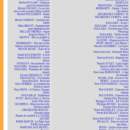
Michel FUGAIN - Chanson
BARCLAY
pour les demoiselles
MOON RAY - Comanchero
Michel JONASZ - Le roi des
MORIARTY - Jimmy / Enjoy
fous et des oiseaux [Blue Label]
the silence
Michel POLNAREFF - Kama
NÉGRESSES VERTES - IL
Sutra
NÉGRESSES VERTES - Zobi
Michel SARDOU - Interdit aux
la mouche
bébés
NIAGARA - Assez !
Mike BRANT - Summertime
NIAGARA - Je dois m'en aller
pour Mademoiselle
NIAGARA - Psychotrope [Test
MILLIAT FRÈRES - Super
Pressing]
Surprise Party n° 8
NIAGARA - Tchiki boum
MONTY - Moi je préfère la
NOVECENTO - Come to me
France
O-ZONE - Dragostea din teï
MORRISSEY - The last of the
PÉPIT' SHOW - Aye Pépito !
famous international playboys
Pascale CHAMBRY - Les mots
MOVIE MUSIC - Stars de la
du jour
pub
Patricia KAAS - Kennedy Rose
Natali KAUFMANN - Lover
(remix)
Natali KAUFMANN - Lover
Patricia KAAS - Regarde les
(bleu)
riches
NATALYS - Ses premiers cris
Patrick JUVET - Lady night
NIAGARA - Flammes de l'enfer
Patrick SÉBASTIEN - Tu
NIAGARA - Flammes de l'enfer
t'laisses aller (ma vieille)
(maxi)
Paul-Jean BOROWSKY - L'âge
Nicole CROISILLE - L'été
de diamant
NICOLETTA - Un homme
PEARL JAM - Given to fly
Nina HAGEN - Hold me
PERET - Late mi corazon
Nino FERRER - La Carmencita
Pete TOWNSHEND - Face the
[White Label]
face
Nino ROTA - O Venise, Venaga,
Phil O'KINS - Chasseur de
Venus
charme
NOUCHKAÏ - Différence
Phil O'KINS - Chasseur de
NUTS - Rock'n'Nuts 2, Wooly
charme [Test Pressing]
bully/The letter
Philippe LAVIL - EP 4 Titres
OLYMPICS - Mine exclusively
Philippe RUSSO - En pleine
[White Label]
lumière [Test Pressing]
ORCHESTRE ROUGE -
Pierre BACHELET - Écris-moi
Seconds grate
Pierre BACHELET - Elle est
Parade de variétés LA VACHE
d'ailleurs
QUI RIT
Pierre BACHELET - Les corons
PARIS MATCH - Le Pape Jean
PIGALLE - Dans la salle du
XXIII vous parle
bar-tabac...
PARIS PALACE HOTEL -
PIJON - Cache-cache party