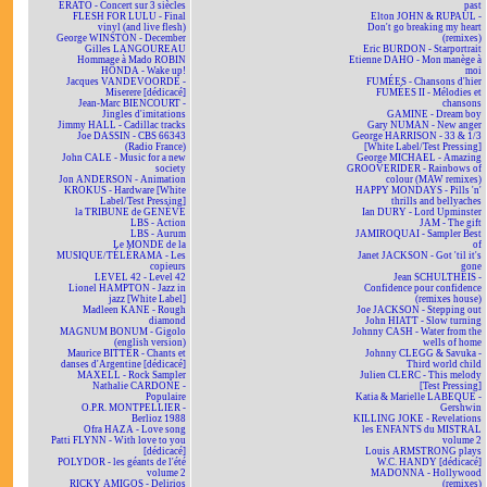
ERATO - Concert sur 3 siècles
past
FLESH FOR LULU - Final
Elton JOHN & RUPAUL -
vinyl (and live flesh)
Don't go breaking my heart
George WINSTON - December
(remixes)
Gilles LANGOUREAU
Eric BURDON - Starportrait
Hommage à Mado ROBIN
Etienne DAHO - Mon manège à
HONDA - Wake up!
moi
Jacques VANDEVOORDE -
FUMÉES - Chansons d'hier
Miserere [dédicacé]
FUMÉES II - Mélodies et
Jean-Marc BIENCOURT -
chansons
Jingles d'imitations
GAMINE - Dream boy
Jimmy HALL - Cadillac tracks
Gary NUMAN - New anger
Joe DASSIN - CBS 66343
George HARRISON - 33 & 1/3
(Radio France)
[White Label/Test Pressing]
John CALE - Music for a new
George MICHAEL - Amazing
society
GROOVERIDER - Rainbows of
Jon ANDERSON - Animation
colour (MAW remixes)
KROKUS - Hardware [White
HAPPY MONDAYS - Pills 'n'
Label/Test Pressing]
thrills and bellyaches
la TRIBUNE de GENÈVE
Ian DURY - Lord Upminster
LBS - Action
JAM - The gift
LBS - Aurum
JAMIROQUAI - Sampler Best
Le MONDE de la
of
MUSIQUE/TÉLÉRAMA - Les
Janet JACKSON - Got 'til it's
copieurs
gone
LEVEL 42 - Level 42
Jean SCHULTHEIS -
Lionel HAMPTON - Jazz in
Confidence pour confidence
jazz [White Label]
(remixes house)
Madleen KANE - Rough
Joe JACKSON - Stepping out
diamond
John HIATT - Slow turning
MAGNUM BONUM - Gigolo
Johnny CASH - Water from the
(english version)
wells of home
Maurice BITTER - Chants et
Johnny CLEGG & Savuka -
danses d'Argentine [dédicacé]
Third world child
MAXELL - Rock Sampler
Julien CLERC - This melody
Nathalie CARDONE -
[Test Pressing]
Populaire
Katia & Marielle LABEQUE -
O.P.R. MONTPELLIER -
Gershwin
Berlioz 1988
KILLING JOKE - Revelations
Ofra HAZA - Love song
les ENFANTS du MISTRAL
Patti FLYNN - With love to you
volume 2
[dédicacé]
Louis ARMSTRONG plays
POLYDOR - les géants de l'été
W.C. HANDY [dédicacé]
volume 2
MADONNA - Hollywood
RICKY AMIGOS - Delirios
(remixes)