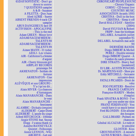
65DAYSOFSTATIC - Don't go
CHRONICART/PEOPLESOUN
down to sorrow
- Chronic'Organic
7 QUESTIONS sampler
CORNU - CD bonus live
A & B - Suzanne
COUNTRY MUSIC
A FILETTA - Don Juan
ASSOCIATION Awards 1993
Abed AZRIÉ - Suerte
CRISTINA - Doll in the box
ABSENT FRIENDS 4 track CD
CRISTINA - Sleep it off
sampler
David HALLYDAY - Satellite
ABUS DANGEREUX face 39
(2004)
ACTIVISION - APOCALYPSE
David SYLVIAN & Robert
- This is the end
FRIPP - Jean the birdman
Adam GREEN - Minor love
DELABEL Actualités juillet
ADAMI/SACEM/MIDEM -
septembre 95
TALENTS 98
DELABEL Actualités mai août
ADAMI/SACEM/MIDEM -
94
TALENTS 99
DERNIÈRE BANDE
Aimee MANN - 31 today
Diego IMBERT & Michel
AÏOLI - Les vilains
PEREZ - Double entente
AIR - Californie/La femme
Diego IMBERT Quartet - À
d'argent
l'ombre du saule pleureur
AIR - Cherry blossom girl
DIRE STRAITS - Heavy fuel
AIRPLAY RECORDS
[numéroté]
printemps 94
DJ LBR - AUSTIN POWERS
AKHENATON - Soldats de
Dr. MARTENS/4AD - Shoe pie
fortune
Eddy MITCHELL - Soixante
AKHENATON - Une
soixante-deux
impression
FATALS PICARDS - Droit de
ALÉVÊQUE et son GROUPO -
véto
Y'a c'qu'on dit...
FOO FIGHTERS - Resolve
Alain HIVER - La chanson
FRANCE CARTIGNY
d'Antraigues
Françoise HARDY - Modes
Alain MANARANCHE - Dans
d'emploi
le vent
Frank SINATRA & BONO - I've
Alain MANARANCHE -
got you under my skin
Sentiment
FRANZ FERDINAND - You
ALAMBIC - Dichaïtz (respire)
could have it so much better
ALDEBERT - Carpe Diem
Fred BLONDIN - Elle allume
ALDEBERT - L'année du singe
des bougies
Alfred HITCHCOCK - 100ème
GALLIMARD - Poèmes en
Angie STONE feat. Snoop
chansons
Dogg - I wanna thank ya
Général ALCAZAR - Le rude et
Annette BANNEVILLE
le sensible
Quintet - Folksongs
GLOSTER - Kiss
Annie LENNOX - Why
GROUNDATION - A miracle
ARCHIVE - Get out
GUNS N'ROSES - Don't cry