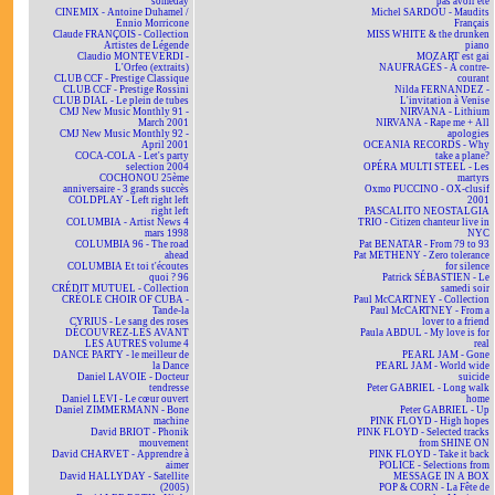
someday
pas avoir été
CINEMIX - Antoine Duhamel /
Michel SARDOU - Maudits
Ennio Morricone
Français
Claude FRANÇOIS - Collection
MISS WHITE & the drunken
Artistes de Légende
piano
Claudio MONTEVERDI -
MOZART est gai
L'Orfeo (extraits)
NAUFRAGÉS - À contre-
CLUB CCF - Prestige Classique
courant
CLUB CCF - Prestige Rossini
Nilda FERNANDEZ -
CLUB DIAL - Le plein de tubes
L'invitation à Venise
CMJ New Music Monthly 91 -
NIRVANA - Lithium
March 2001
NIRVANA - Rape me + All
CMJ New Music Monthly 92 -
apologies
April 2001
OCEANIA RECORDS - Why
COCA-COLA - Let's party
take a plane?
selection 2004
OPÉRA MULTI STEEL - Les
COCHONOU 25ème
martyrs
anniversaire - 3 grands succès
Oxmo PUCCINO - OX-clusif
COLDPLAY - Left right left
2001
right left
PASCALITO NEOSTALGIA
COLUMBIA - Artist News 4
TRIO - Citizen chanteur live in
mars 1998
NYC
COLUMBIA 96 - The road
Pat BENATAR - From 79 to 93
ahead
Pat METHENY - Zero tolerance
COLUMBIA Et toi t'écoutes
for silence
quoi ? 96
Patrick SÉBASTIEN - Le
CRÉDIT MUTUEL - Collection
samedi soir
CRÉOLE CHOIR OF CUBA -
Paul McCARTNEY - Collection
Tande-la
Paul McCARTNEY - From a
CYRIUS - Le sang des roses
lover to a friend
DÉCOUVREZ-LES AVANT
Paula ABDUL - My love is for
LES AUTRES volume 4
real
DANCE PARTY - le meilleur de
PEARL JAM - Gone
la Dance
PEARL JAM - World wide
Daniel LAVOIE - Docteur
suicide
tendresse
Peter GABRIEL - Long walk
Daniel LEVI - Le cœur ouvert
home
Daniel ZIMMERMANN - Bone
Peter GABRIEL - Up
machine
PINK FLOYD - High hopes
David BRIOT - Phonik
PINK FLOYD - Selected tracks
mouvement
from SHINE ON
David CHARVET - Apprendre à
PINK FLOYD - Take it back
aimer
POLICE - Selections from
David HALLYDAY - Satellite
MESSAGE IN A BOX
(2005)
POP & CORN - La Fête de