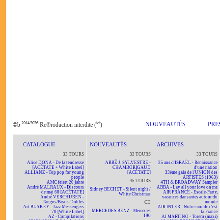
2014/2026
ici
NOUVEAUTÉS
PRE
©b
Re℗roduction interdite (
)
CATALOGUE
NOUVEAUTÉS
ARCHIVES
33 TOURS
33 TOURS
33 TOURS
Alice DONA - De la tendresse
ABBÉ J. SYLVESTRE -
25 ans d'ISRAËL - Renaissance
[ACÉTATE + White Label]
CHAMBORIGAUD
d'une nation
ALLIANZ - Top pop for young
[ACÉTATE]
33ème gala de l'UNION des
people
ARTISTES (1963)
45 TOURS
AMC feiert 20 jahre
4TH & BROADWAY Sampler
André MALRAUX - Discours
ABBA - Lay all your love on me
Sidney BECHET - Silent night /
de mai 68 [ACÉTATE]
AIR FRANCE - Escale-Party,
White Christmas
André VERCHUREN -
vacances dansantes autour du
Tangos/Pasos-Dobles
monde
CD
Art BLAKEY - Jazz Messengers
AIR INTER - Notre monde c'est
MERCEDES BENZ - Mercedes
70 [White Label]
la France
190
AZ - Compilations
Al MARTINO - Torero (maxi)