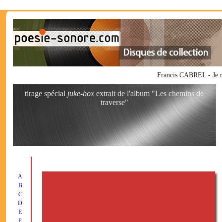
Francis CABREL - Je rê
tirage spécial
juke-box
extrait de l'album "Les chemins de
traverse"
A
B
C
D
E
F