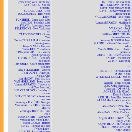
(come bring your love to me)
U2 - Jesus-Christ & John
STYLISTICS - You are
MELLENCAMP - Do re mi
beautiful
UB40 - Sing our own song
SUGARCUBES - Deus
UB40 - The way you do the
SUGARCUBES - Hit [White
things you do
Label]
VAILLANCOURT - Bon temps
SUNSHINE - Come back baby
rouler
SWITCH - Switch it baby
Vanessa PARADIS - Marilyn &
SYLVIA - Automatic lover
John
TÉLÉPHONE - New York avec
WARNING - Rock
toi
city/Commando
TÉTINES NOIRES - Streap
William SHELLER - Un
Teac
homme heureux
Tanita TIKARAM - Little sister
Youssou N'DOUR & Peter
leaving town
GABRIEL - Shakin' the tree (DJ
Tanya St VAL - Tropical
edit)
Teresa KELLY - Johnnie
Yves SIMON - 2 ou 3 choses
TINA pour RIPOLIN - Vive le
pour elle
grand ripolinage
ZUCCHERO - Diavolo in me
TINTIN HEBDO - La chasse
ZZTOP - Doubleback
aux bruits
ZZTOP - Give it up
Tom JONES - Green green grass
CD
of home
Tony STEFANIDIS - Visions
1969 CLUB - The red album
Trini LOPEZ - America /
4YOU - 4 you
Kansas City
A PERFECT CIRCLE - Mer de
Van McCOY - Soul Cha Cha
noms
VAN MORRISON - Ivory tower
AaRON - Seeds of gold
Vanessa PARADIS - L'amour en
ABC Radio Networks -
soi [Test Pressing]
American TOP 40 # 51
VELVET GLOVE - Last day of
AGNÈS B. & la FNAC -
summer
Dernière Bande
VELVET GLOVE - Sweet was
AKIRISE - Brouiller l'écoute
my rose
ALABAMA 3 - Ain't goin' to
Véronique RIVIÈRE - Georges
Goa
Véronique RIVIÈRE - Première
Alain BASHUNG - Osez
Manche
Joséphine
Véronique RIVIÈRE - Tout
Alain BASHUNG - That's all
court
right
Victoria ABRIL - Baby when
Angela McCLUSKEY - The
you kiss me [White Label]
things we do
Viktor LAZLO - Baisers
Angelo DEBARRE/Ludovic
VINYL - The nobody men
BEIER - Paroles de swing
[White Label]
Anne-Sophie
VIVALDI - Le chardonneret