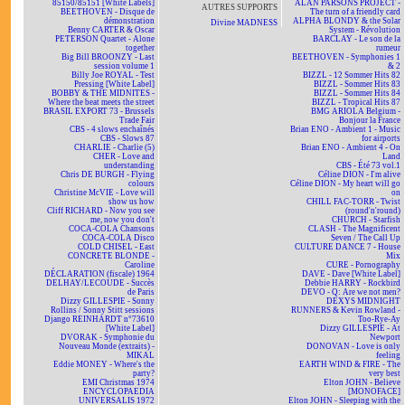
85150/85151 [White Labels]
ALAN PARSONS PROJECT -
AUTRES SUPPORTS
BEETHOVEN - Disque de
The turn of a friendly card
démonstration
ALPHA BLONDY & the Solar
Divine MADNESS
Benny CARTER & Oscar
System - Révolution
PETERSON Quartet - Alone
BARCLAY - Le son de la
together
rumeur
Big Bill BROONZY - Last
BEETHOVEN - Symphonies 1
session volume 1
& 2
Billy Joe ROYAL - Test
BIZZL - 12 Sommer Hits 82
Pressing [White Label]
BIZZL - Sommer Hits 83
BOBBY & THE MIDNITES -
BIZZL - Sommer Hits 84
Where the beat meets the street
BIZZL - Tropical Hits 87
BRASIL EXPORT 73 - Brussels
BMG ARIOLA Belgium -
Trade Fair
Bonjour la France
CBS - 4 slows enchaînés
Brian ENO - Ambient 1 - Music
CBS - Slows 87
for airports
CHARLIE - Charlie (5)
Brian ENO - Ambient 4 - On
CHER - Love and
Land
understanding
CBS - Été 73 vol.1
Chris DE BURGH - Flying
Céline DION - I'm alive
colours
Céline DION - My heart will go
Christine McVIE - Love will
on
show us how
CHILL FAC-TORR - Twist
Cliff RICHARD - Now you see
(round'n'round)
me, now you don't
CHURCH - Starfish
COCA-COLA Chansons
CLASH - The Magnificent
COCA-COLA Disco
Seven / The Call Up
COLD CHISEL - East
CULTURE DANCE 7 - House
CONCRETE BLONDE -
Mix
Caroline
CURE - Pornography
DÉCLARATION (fiscale) 1964
DAVE - Dave [White Label]
DELHAY/LECOUDE - Succès
Debbie HARRY - Rockbird
de Paris
DEVO - Q: Are we not men?
Dizzy GILLESPIE - Sonny
DEXYS MIDNIGHT
Rollins / Sonny Stitt sessions
RUNNERS & Kevin Rowland -
Django REINHARDT n°73610
Too-Rye-Ay
[White Label]
Dizzy GILLESPIE - At
DVORAK - Symphonie du
Newport
Nouveau Monde (extraits) -
DONOVAN - Love is only
MIKAL
feeling
Eddie MONEY - Where's the
EARTH WIND & FIRE - The
party?
very best
EMI Christmas 1974
Elton JOHN - Believe
ENCYCLOPAEDIA
[MONOFACE]
UNIVERSALIS 1972
Elton JOHN - Sleeping with the