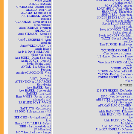
vie en voyage
Les histoires d'A
ABDUL HASSAN
ROXY MUSIC - Avalon
ORCHESTRA - Arabian affair
ROXY MUSIC - Flesh + Blood
ADAMO - Inch'Allah
SHAKATAK - Night birds
ADAMO - Le carosse d'or
SIMPLY RED - Fairground
AFTERSHOCK - Always
SINGIN' IN THE RAIN - b.o.f.
thinking
Chantons sous la pluie
Al JARREAU - Never givin' up
Sophie ELLIS-BEXTOR -
[Test Pressing]
Mixed up world
Alain TURBAN - Mystique
Steve WINWOOD - Talking
[DÉDICACÉ]
back to the night
Amii STEWART - Knock on
Stevie WONDER - Coldchill
wood
TAXXI - Sex and suburban
André VERCHUREN - Alma
suicide
española
Tina TURNER - Break every
André VERCHUREN - Un
rule
certain frisson
TOURNÉE d'ENFOIRÉS -
Andy & David WILLIAMS -
C'est des mecs y chantent
What's your name
U2 - Lemon (Perfecto + Trance
Ann SOREL - Quand j'ai si mal
Mix)
Annie CORDY - Le rock à
Véronique SANSON - Moi, le
Médor [White Label]
venin
ANTAR - Les Fables de la
VIRGIN - Club 82
Fontaine
VIRGIN - les Must de l'été 86
Antoine GIACOMONI - Vieni
YAZOO - Don't go (re-mixes)
vieni
YOUNG MICHELIN - Je suis
ANYA - One word
fatigué
ATTENTION À LA MARCHE
- Slow d'enfer
45 TOURS
Axel BAUER - Jessy
Axel BAUER - L'arc-en-ciel
22 PISTEPIRKKO - Don't play
BARGES - La pitxuri
cello / Frankenstein
Barry WHITE - Put me in your
2PAC - How do you want it
mix (radio edit)
ABLETTES - Jeunesse sauvage
BASSLINE BOYS - We will
ADIDAS - Sky jumper
rock you
AFRICAN MAGIC COMBO -
BATTIATO - Cuccurucucu
La chica
BB DOC - Lolo ganzaman / Nul
Alain BASHUNG - Élégance
edge
Alain BASHUNG - Madame
BEE GEES - Paying the price of
rêve
love
Alain BASHUNG - Osez
Bernard LAVILLIERS - Saïgon
Joséphine
BIBIE - En souvenir de moi
Alain SOUCHON - Dandy
[Pré-Planning]
Alfio SCANDURRA - Qu'est-ce
BIG T Scotch whisky - Europe
qui ne va pas