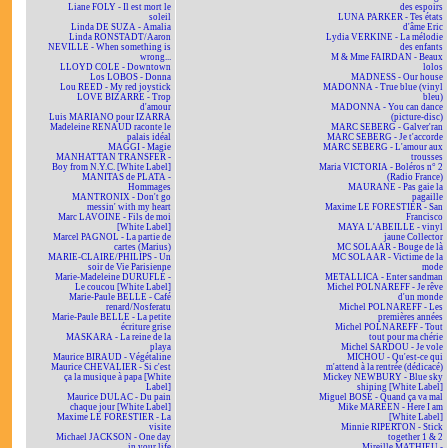
Liane FOLY - Il est mort le
des espoirs
soleil
LUNA PARKER - Tes états
Linda DE SUZA - Amalia
d'âme Eric
Linda RONSTADT/Aaron
Lydia VERKINE - La mélodie
NEVILLE - When something is
des enfants
wrong...
M & Mme FAIRDAN - Beaux
LLOYD COLE - Downtown
lolos
Los LOBOS - Donna
MADNESS - Our house
Lou REED - My red joystick
MADONNA - True blue (vinyl
LOVE BIZARRE - Trop
bleu)
d'amour
MADONNA - You can dance
Luis MARIANO pour IZARRA
(picture-disc)
Madeleine RENAUD raconte le
MARC SEBERG - Galver'ran
palais idéal
MARC SEBERG - Je t'accorde
MAGGI - Magie
MARC SEBERG - L'amour aux
MANHATTAN TRANSFER -
trousses
Boy from N.Y.C. [White Label]
Maria VICTORIA - Boléros n° 2
MANITAS de PLATA -
(Radio France)
Hommages
MAURANE - Pas gaie la
MANTRONIX - Don't go
pagaille
messin' with my heart
Maxime LE FORESTIER - San
Marc LAVOINE - Fils de moi
Francisco
[White Label]
MAYA L'ABEILLE - vinyl
Marcel PAGNOL - La partie de
jaune Collector
cartes (Marius)
MC SOLAAR - Bouge de là
MARIE-CLAIRE/PHILIPS - Un
MC SOLAAR - Victime de la
soir de Vie Parisienne
mode
Marie-Madeleine DURUFLÉ -
METALLICA - Enter sandman
Le coucou [White Label]
Michel POLNAREFF - Je rêve
Marie-Paule BELLE - Café
d'un monde
renard/Nosferatu
Michel POLNAREFF - Les
Marie-Paule BELLE - La petite
premières années
écriture grise
Michel POLNAREFF - Tout
MASKARA - La reine de la
tout pour ma chérie
playa
Michel SARDOU - Je vole
Maurice BIRAUD - Végétaline
MICHOU - Qu'est-ce qui
Maurice CHEVALIER - Si c'est
m'attend à la rentrée (dédicacé)
ça la musique à papa [White
Mickey NEWBURY - Blue sky
Label]
shining [White Label]
Maurice DULAC - Du pain
Miguel BOSÉ - Quand ça va mal
chaque jour [White Label]
Mike MAREEN - Here I am
Maxime LE FORESTIER - La
[White Label]
visite
Minnie RIPERTON - Stick
Michael JACKSON - One day
together 1 & 2
in your life
Mireille MATHIEU -