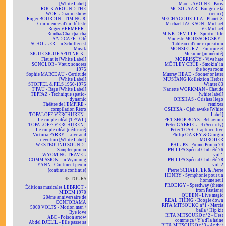
[White Label]
Marc LAVOINE - Paris
ROCK AROUND THE
MC SOLAAR - Bouge de là
WORLD radio show
(remix)
Roger BOURDIN - TIMING 8,
MECHAGODZILLA - Planet X
Confidences d'un flûtiste
Michael JACKSON - Michael
Roger VERMEER -
Vs Michael
Rumba/Cha-cha-cha
MINK DEVILLE - Sportin' life
SAD CAFÉ - Olé
Modeste MOUSSORGSKY -
SCHÖLLER - In Schöller ist
Tableaux d'une exposition
Musik
MONSIEUR Z - Fourrure et
SIGUE SIGUE SPUTNICK -
Musique [numéroté]
Flaunt it [White Label]
MORRISSEY - Viva hate
SONOLOR - Vœux sonores
MÖTLEY CRÜE - Smokin' in
1975
the boys room
Sophie MARCEAU - Certitude
Murray HEAD - Sooner or later
[White Label]
MUSTANG Kollektion Herbst
STOFFEL & FILS 1950-1975
Winter 83
T'PAU - Rage [White Label]
Nanette WORKMAN - Chaude
TEPPAZ - Technique spatio-
[white label]
dynamic
ORISHAS - Orishas llego
Théâtre de l'EMPIRE -
remixes
compilation Rétro
OSIBISA - Ojah awake [White
TOPALOFF-VERCHUREN -
Label]
Le couple idéal [TP/WL]
PET SHOP BOYS - Behaviour
TOPALOFF~VERCHUREN -
Peter GABRIEL - 4 (Security)
Le couple idéal [dédicacé]
Peter TOSH - Captured live
Victoria PARRY - Love and
Philip OAKEY & Giorgio
devotion [White Label]
MORODER
WESTBOUND SOUND -
PHILIPS - Promo Promo 74
Sampler promo
PHILIPS Spécial Club été 76
WYOMING TRAVEL
vol.1
COMMISSION - In Wyoming
PHILIPS Spécial Club été 78
YANN - Continent perdu
vol. 2
(continue continue)
Pierre SCHAEFFER & Pierre
HENRY - Symphonie pour un
45 TOURS
homme seul
PRODIGY - Speedway (theme
Éditions musicales LEBRIOT -
from Fastlane)
MIDEM 1970
QUEEN - Live magic
20ème anniversaire de
REAL THING - Boogie down
CONFORAMA
RITA MITSOUKO n°1 - Marcia
5000 VOLTS - Motion man /
baila / Hip kit
Bye love
RITA MITSOUKO n°2 - C'est
ABC - Poison arrow
comme ça / Y'a d'la haine
Abdel DJELIL - Elle passe sa
RITA MITSOUKO n°3 - Andy /