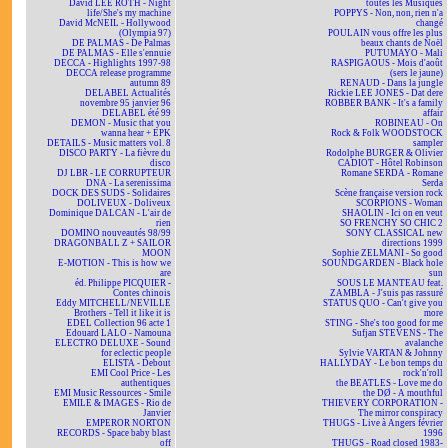
David LEE ROTH - Night
toutes les Musiques
life/She's my machine
POPPYS - Non, non, rien n'a
David McNEIL - Hollywood
changé
(Olympia 97)
POULAIN vous offre les plus
DE PALMAS - De Palmas
beaux chants de Noël
DE PALMAS - Elle s'ennuie
PUTUMAYO - Mali
DECCA - Highlights 1997-98
RASPIGAOUS - Mois d'août
DECCA release programme
(sers le jaune)
autumn 89
RENAUD - Dans la jungle
DELABEL Actualités
Rickie LEE JONES - Dat dere
novembre 95 janvier 96
ROBBER BANK - It's a family
DELABEL été 99
affair
DEMON - Music that you
ROBINEAU - On
wanna hear + EPK
Rock & Folk WOODSTOCK
DETAILS - Music matters vol. 8
sampler
DISCO PARTY - La fièvre du
Rodolphe BURGER & Olivier
disco
CADIOT - Hôtel Robinson
DJ LBR - LE CORRUPTEUR
Romane SERDA - Romane
DNA - La serenissima
Serda
DOCK DES SUDS - Solidaires
Scène française version rock
DOLIVEUX - Doliveux
SCORPIONS - Woman
Dominique DALCAN - L'air de
SHAOLIN - Ici on en veut
rien
SO FRENCHY SO CHIC 2
DOMINO nouveautés 98/99
SONY CLASSICAL new
DRAGONBALL Z + SAILOR
directions 1999
MOON
Sophie ZELMANI - So good
E-MOTION - This is how we
SOUNDGARDEN - Black hole
are
sun
éd. Philippe PICQUIER -
SOUS LE MANTEAU feat.
Contes chinois
ZAMBLA - J'suis pas rassuré
Eddy MITCHELL/NEVILLE
STATUS QUO - Can't give you
Brothers - Tell it like it is
more
EDEL Collection 96 acte 1
STING - She's too good for me
Edouard LALO - Namouna
Sufjan STEVENS - The
ELECTRO DELUXE - Sound
avalanche
for eclectic people
Sylvie VARTAN & Johnny
ELISTA - Debout
HALLYDAY - Le bon temps du
EMI Cool Price - Les
rock'n'roll
authentiques
the BEATLES - Love me do
EMI Music Ressources - Smile
the DØ - A mouthful
EMILE & IMAGES - Rio de
THIEVERY CORPORATION -
Janvier
The mirror conspiracy
EMPEROR NORTON
THUGS - Live à Angers février
RECORDS - Space baby blast
1996
off
THUGS - Road closed 1983-