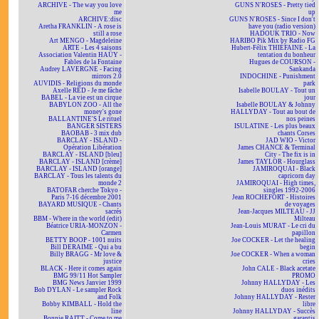
ARCHIVE - The way you love
GUNS N'ROSES - Pretty tied
me
up
ARCHIVE:disc
GUNS N'ROSES - Since I don't
Aretha FRANKLIN - A rose is
have you (radio version)
still a rose
HADOUK TRIO - Now
Art MENGO - Magdeleine
HARIBO Pik Mix by Radio FG
ARTE - Les 4 saisons
Hubert-Félix THIÉFAINE - La
Association Valentin HAÜY -
tentation du bonheur
Fables de la Fontaine
Hugues de COURSON -
Audrey LAVERGNE - Facing
Sankanda
mirrors 2.0
INDOCHINE - Punishment
AUVIDIS - Religions du monde
park
Axelle RED - Je me fâche
Isabelle BOULAY - Tout un
BABEL - La vie est un cirque
jour
BABYLON ZOO - All the
Isabelle BOULAY & Johnny
money's gone
HALLYDAY - Tout au bout de
BALLANTINE'S Le rituel
nos peines
BANGER SISTERS
ISULATINE - Les plus beaux
BAOBAB - 3 mix dub
chants Corses
BARCLAY - ISLAND -
JAD WIO - Victor
Opération Libération
James CHANCE & Terminal
BARCLAY - ISLAND [bleu]
City - The fix is in
BARCLAY - ISLAND [crème]
James TAYLOR - Hourglass
BARCLAY - ISLAND [orange]
JAMIROQUAI - Black
BARCLAY - Tous les talents du
capricorn day
monde 2
JAMIROQUAI - High times,
BATOFAR cherche Tokyo -
singles 1992-2006
Paris 7-16 décembre 2001
Jean ROCHEFORT - Histoires
BAYARD MUSIQUE - Chants
de voyages
sacrés
Jean-Jacques MILTEAU - JJ
BBM - Where in the world (edit)
Milteau
Béatrice URIA-MONZON -
Jean-Louis MURAT - Le cri du
Carmen
papillon
BETTY BOOP - 1001 nuits
Joe COCKER - Let the healing
Bill DERAIME - Qui a bu
begin
Billy BRAGG - Mr love &
Joe COCKER - When a woman
justice
cries
BLACK - Here it comes again
John CALE - Black acetate
BMG 99/11 Hot Sampler
PROMO
BMG News Janvier 1999
Johnny HALLYDAY - Les
Bob DYLAN - Le sampler Rock
duos inédits
and Folk
Johnny HALLYDAY - Rester
Bobby KIMBALL - Hold the
libre
line
Johnny HALLYDAY - Succès
Bonnie RAITT - Come to me
garantis