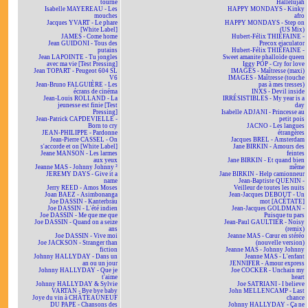
tourne
Hallelujah
Isabelle MAYEREAU - Les
HAPPY MONDAYS - Kinky
mouches
afro
Jacques YVART - Le phare
HAPPY MONDAYS - Step on
[White Label]
(US Mix)
JAMES - Come home
Hubert-Félix THIÉFAINE -
Jean GUIDONI - Tous des
Precox ejaculator
putains
Hubert-Félix THIÉFAINE -
Jean LAPOINTE - Tu jongles
Sweet amanite phalloïde queen
avec ma vie [Test Pressing]
Iggy POP - Cry for love
Jean TOPART - Peugeot 604 SL
IMAGES - Maîtresse (maxi)
V6
IMAGES - Maîtresse (touche
Jean-Bruno FALGUIÈRE - Les
pas à mes tresses)
écrans de cinéma
INXS - Devil inside
Jean-Louis ROLLAND - La
IRRÉSISTIBLES - My year is a
jeunesse est finie [Test
day
Pressing]
Isabelle ADJANI - Princesse au
Jean-Patrick CAPDEVIELLE -
petit pois
Born to cry
JACNO - Les langues
JEAN-PHILIPPE - Pardonne
étrangères
Jean-Pierre CASSEL - On
Jacques BREL - Amsterdam
s'accorde et on [White Label]
Jane BIRKIN - Amours des
Jeane MANSON - Les larmes
feintes
aux yeux
Jane BIRKIN - Et quand bien
Jeanne MAS - Johnny Johnny ²
même
JEREMY DAYS - Give it a
Jane BIRKIN - Help camionneur
name
Jean-Baptiste QUENIN -
Jerry REED - Amos Moses
Veilleur de toutes les nuits
Joan BAEZ - Asimbonanga
Jean-Jacques DEBOUT - Un
Joe DASSIN - Kanterbräu
mot [ACÉTATE]
Joe DASSIN - L'été indien
Jean-Jacques GOLDMAN -
Joe DASSIN - Me que me que
Puisque tu pars
Joe DASSIN - Quand on a seize
Jean-Paul GAULTIER - Noisy
ans
(remix)
Joe DASSIN - Vive moi
Jeanne MAS - Cœur en stéréo
Joe JACKSON - Stranger than
(nouvelle version)
fiction
Jeanne MAS - Johnny Johnny
Johnny HALLYDAY - Dans un
Jeanne MAS - L'enfant
an ou un jour
JENNIFER - Amour express
Johnny HALLYDAY - Que je
Joe COCKER - Unchain my
t'aime
heart
Johnny HALLYDAY & Sylvie
Joe SATRIANI - I believe
VARTAN - Bye bye baby
John MELLENCAMP - Last
Joye du vin à CHÂTEAUNEUF
chance
DU PAPE - Chansons des
Johnny HALLYDAY - Ça ne