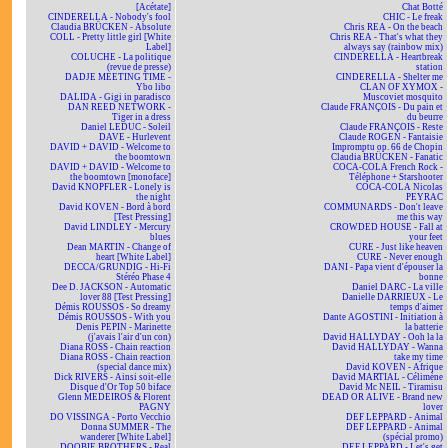
[Acétate]
Chat Botté
CINDERELLA - Nobody's fool
CHIC - Le freak
Claudia BRÜCKEN - Absolute
Chris REA - On the beach
COLL - Pretty little girl [White
Chris REA - That's what they
Label]
always say (rainbow mix)
COLUCHE - La politique
CINDERELLA - Heartbreak
(revue de presse)
station
DADJE MEETING TIME -
CINDERELLA - Shelter me
Ybo libo
CLAN OF XYMOX -
DALIDA - Gigi in paradisco
Muscoviet mosquito
DAN REED NETWORK -
Claude FRANÇOIS - Du pain et
Tiger in a dress
du beurre
Daniel LEDUC - Soleil
Claude FRANÇOIS - Reste
DAVE - Hurlevent
Claude ROGEN - Fantaisie
DAVID + DAVID - Welcome to
Impromptu op. 66 de Chopin
the boomtown
Claudia BRÜCKEN - Fanatic
DAVID + DAVID - Welcome to
COCA-COLA French Rock -
the boomtown [monoface]
Téléphone + Starshooter
David KNOPFLER - Lonely is
COCA-COLA Nicolas
the night
PEYRAC
David KOVEN - Bord à bord
COMMUNARDS - Don't leave
[Test Pressing]
me this way
David LINDLEY - Mercury
CROWDED HOUSE - Fall at
blues
your feet
Dean MARTIN - Change of
CURE - Just like heaven
heart [White Label]
CURE - Never enough
DECCA/GRUNDIG - Hi-Fi
DANI - Papa vient d'épouser la
Stéréo Phase 4
bonne
Dee D. JACKSON - Automatic
Daniel DARC - La ville
lover 88 [Test Pressing]
Danielle DARRIEUX - Le
Démis ROUSSOS - So dreamy
temps d'aimer
Démis ROUSSOS - With you
Dante AGOSTINI - Initiation à
Denis PEPIN - Marinette
la batterie
(j'avais l'air d'un con)
David HALLYDAY - Ooh la la
Diana ROSS - Chain reaction
David HALLYDAY - Wanna
Diana ROSS - Chain reaction
take my time
(special dance mix)
David KOVEN - Afrique
Dick RIVERS - Ainsi soit-elle
David MARTIAL - Célimène
Disque d'Or Top 50 biface
David Mc NEIL - Tiramisu
Glenn MEDEIROS & Florent
DEAD OR ALIVE - Brand new
PAGNY
lover
DO VISSINGA - Porto Vecchio
DEF LEPPARD - Animal
Donna SUMMER - The
DEF LEPPARD - Animal
wanderer [White Label]
(spécial promo)
DOOBIE BROTHERS - Real
DEF LEPPARD - Let's get