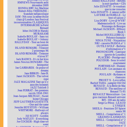
Johnny HALLYDAY - Retiens
HMNEWS Nouveautés août
la nuit (parfum + CD)
décembre 2009
Julie ZENATTI - Je voudrais
HONDA HRV Joy Machine
que tu me consoles
Hubert-Félix THIÉFAINE -
Julie ZENATTI - L'amour suffit
Scandale mélancolique
LAVERIE de FAMILLE - Le
IAM - Nés sous la même étoile
best of saison 2
iJazz @ London Jazz Festival
Lisa DOBY - Live @ WYB7
incontournables CLASSIQUES
Mademoiselle K - Live au
INTERMARCHÉ la Ferté
Printemps de Bourges
Bernard
Michael JACKSON - HIStory
Irène JACOB lit Haruki
Book 1
MURAKAMI
Michel HOUELLEBECQ -
Isabelle BOULAY - Sans toi
Présence humaine
Isabelle BOULAY + Johnny
NINJA TUNE - Ninjaskinz
HALLYDAY - Tout au bout de
NRJ - cassette PASSOA n° 1
nos peines
OUTILS WOLF - Bulletin
ISLAND/REMARK - Treasure
d'information n°1
2 printemps 96
PHONOSCOPE - Cantique
ISLAND/REMARK - Treasure
(grotte de Lourdes)
4 hiver 97
PLACEBO - Protège-moi
Jack RADICS - It's in her kiss
POLYDOR - Sous le soleil
James Newton HOWARD - The
exactement
Interpreter
PORTISHEAD - Dummy
Jan GARBAREK - In praise of
POULAIN - Les animaux en
dreams
chansons
Jane BIRKIN - Jane B.
POULAIN - Rythmes et
Janet JACKSON - The velvet
chansons
rope
PROJET X - Love reflex
JAZZ MAGAZINE Tant qu'il y
Rachid TAHA - sampler Olé Olé
aura des hommes
RENAUD - À la Belle de Mai
JAZZ Tublieft 3
RENAUD - The meilleur of
Jean FERRAT - Ses premiers
Renaud 75-95
succès 1958-1961
RENAULT Motoculture - Les
Jean-Jacques MILTEAU - Sweet
gros tracteurs Renault arrivent
home Chicago
RFI - 100 ans de radio
JEFF GAUTHIER GOATETTE
Serge Le Péron - LÉAUD
- One and the same
L'UNIQUE
Jennifer HOYSTON + William
SHEILA - Feutrines DJ Spacer
WHITMORE - Hallways of
remix 98
always
SHELL - Compilation n° 1
Jill SCOTT - Golden
GRANDS CLASSIQUES
Jody WATLEY - Everything
SHELL - Compilation n° 2
Joe COCKER - High time we
JAZZ
went
SHELL - Compilation n° 3