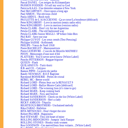
Pascal DANEL - Les neiges du Kilimandjaro
PASSION FODDER - I'd sell my soul to God
Patricia KAAS - Une dernière semaine à New York
Paul McCARTNEY - Once upon a long ago
Paul SIMON - The obvious child
Paula ABDUL - Rush rush
PAULETTE de L'AJACCIENNE - Ça se corse/La boudeuse (dédicacé)
Peter KINGSBERY - Love in motion (remix radio edit)
Peter KINGSBERY - Love in motion (version radio)
Petula CLARK - Don't cry for me Argentina
Petula CLARK - The old fashioned way
Petula CLARK/Junior MAGLI - SP biface Juke-Box
Phil RAY - Save our star
Philippe GUYOT - Les yeux cernés [Test Pressing]
Philippe SAISSE - Kelbomek
PHILIPS - Vœux de Noël 1958
Pierre BACHELET - Marionnettiste
Pierre LEFEBVRE - 2 succès de Mireille MATHIEU
PIJON - Mensonges d'une nuit d'été
PLATTERS - You'll never never know [White Label]
Punchs PITTERSON - Reggae-biguine
QUEEN - Flash
QUILAPAYUN - Tutti-frutti
R.B. and CO. - Calypso
Ramon PIPIN - La porte du jardin
Randy NEWMAN - B.O.F. Ragtime
Raymond BOISSERIE - Perles de cristal
REBEL MC - Better world
Richard LORD - Pleins feux sur la RENAULT 9
Richard LORD - Rallye Monte-Carlo [dédicacé]
Richard LORD - The winning lion (it's time to go)
Richard MARX - Keep coming back
Richard MARX - Now and forever
Richard SANDERSON - Check on the list [White Label]
Richard SANDERSON - She's a lady
RICKY AMIGOS - Téquila
RIGHTEOUS BROTHERS - Unchained melody
Rika ZARAÏ - Hallelou
RITA MITSOUKO - Don't forget the nite
Robert PALMER - Happiness
Rod STEWART - This old heart of mine
ROLLING BIDOCHONS - Jumpin' Jack Flasque
ROLLING STONES - Honky tonk women
Ron GOODWIN - Ces merveilleux fous volants... [White Label]