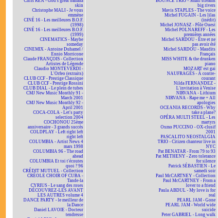
Chris REA - God's great banana
BOUNCE TRIO - Small streams
skin
big rivers
Christophe MALI - Je vous
Mavis STAPLES - The voice
emmène
Michel FUGAIN - Les lilas
CINÉ 16 - Les meilleures B.O.F.
(inédit)
(1998)
Michel JONASZ - Pôle Ouest
CINÉ 16 - Les meilleures B.O.F.
Michel POLNAREFF - Les
(1999)
premières années
CINEMATICS - Maybe
Michel SARDOU - Être et ne
someday
pas avoir été
CINEMIX - Antoine Duhamel /
Michel SARDOU - Maudits
Ennio Morricone
Français
Claude FRANÇOIS - Collection
MISS WHITE & the drunken
Artistes de Légende
piano
Claudio MONTEVERDI -
MOZART est gai
L'Orfeo (extraits)
NAUFRAGÉS - À contre-
CLUB CCF - Prestige Classique
courant
CLUB CCF - Prestige Rossini
Nilda FERNANDEZ -
CLUB DIAL - Le plein de tubes
L'invitation à Venise
CMJ New Music Monthly 91 -
NIRVANA - Lithium
March 2001
NIRVANA - Rape me + All
CMJ New Music Monthly 92 -
apologies
April 2001
OCEANIA RECORDS - Why
COCA-COLA - Let's party
take a plane?
selection 2004
OPÉRA MULTI STEEL - Les
COCHONOU 25ème
martyrs
anniversaire - 3 grands succès
Oxmo PUCCINO - OX-clusif
COLDPLAY - Left right left
2001
right left
PASCALITO NEOSTALGIA
COLUMBIA - Artist News 4
TRIO - Citizen chanteur live in
mars 1998
NYC
COLUMBIA 96 - The road
Pat BENATAR - From 79 to 93
ahead
Pat METHENY - Zero tolerance
COLUMBIA Et toi t'écoutes
for silence
quoi ? 96
Patrick SÉBASTIEN - Le
CRÉDIT MUTUEL - Collection
samedi soir
CRÉOLE CHOIR OF CUBA -
Paul McCARTNEY - Collection
Tande-la
Paul McCARTNEY - From a
CYRIUS - Le sang des roses
lover to a friend
DÉCOUVREZ-LES AVANT
Paula ABDUL - My love is for
LES AUTRES volume 4
real
DANCE PARTY - le meilleur de
PEARL JAM - Gone
la Dance
PEARL JAM - World wide
Daniel LAVOIE - Docteur
suicide
tendresse
Peter GABRIEL - Long walk