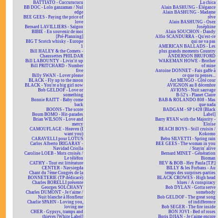
BATTIATO - Cuccurucucu
La chica
BB DOC - Lolo ganzaman / Nul
Alain BASHUNG - Élégance
edge
Alain BASHUNG - Madame
BEE GEES - Paying the price of
rêve
love
Alain BASHUNG - Osez
Bernard LAVILLIERS - Saïgon
Joséphine
BIBIE - En souvenir de moi
Alain SOUCHON - Dandy
[Pré-Planning]
Alfio SCANDURRA - Qu'est-ce
BIG T Scotch whisky - Europe
qui ne va pas
1
AMERICAN BALLADS - Les
Bill HALEY & the Comets -
plus grands moments Country
Chaussettes PHILDAR
ANDERSON BRUFORD
Bill LABOUNTY - Livin'it up
WAKEMAN HOWE - Brother
Bill PRITCHARD - Number
of mine
five
Antoine DONNET - Fais gaffe à
Billy SWAN - Lover please
ce que tu penses...
BLACK - Fly up to the moon
Art MENGO - Côté cour
BLACK - You're a big girl now
AVIGNON au 8 décembre
Bob GELDOF - Love or
AVIONS - Nuit sauvage
something
B-52's - Planet Claire
Bonnie RAITT - Baby come
BAB & ROLANDO 808 - Mas
back
que nada
BOONS - The score
BADGAM - SP 1428 [Black
Boum BOMO - Hit-parades
Label]
Brian WILSON - Love and
Barry RYAN with the Majority -
mercy
Eloïse
CAMOUFLAGE - Heaven (I
BEACH BOYS - Still cruisin /
want you)
Kokomo
CARAVELLI pour LOTUS
Bebu SILVETTI - Spring rain
Carlos Alberto IRIGARAY -
BEE GEES - The woman in you
Navidad Criolla
/ Stayin' alive
Caroline LOEB - Mots croisés /
Bernard MINET - Génération
Le téléfon
Bioman
CATHY - Tout est littérature
BEV & BOB - Hey Paula [T.P.]
CENTER - Navsiegda
BILLY & les Forbans - Au
Chant du 7ème Congrès de la
temps des surprises-parties
BONNETERIE (TP dédicacé)
BLACK CROWES - High head
Charles BORELLI présente
blues / A conspiracy
Georges SOLCHANY
Bob DYLAN - Gotta serve
Charles DUMONT - Je t'aime /
somebody
Nuit blanche à Honfleur
Bob GELDOF - The great song
Charlie SPAHN - Loving you,
of indifference
loving me
Bob SEGER - The fire inside
CHER - Gypsys, tramps and
BON JOVI - Bed of roses
thieves [White Label]
Boris DJIAN - Je t'aime encore