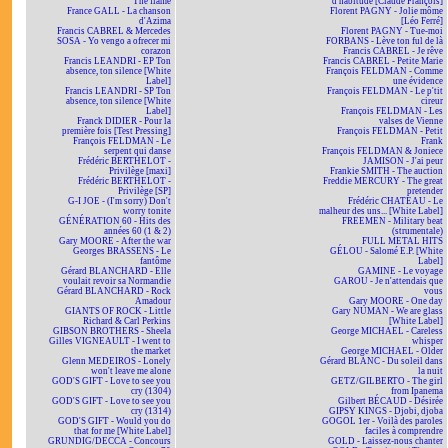
The flame
d'habitude [Claude François]
France GALL - La chanson
Florent PAGNY - Jolie môme
d'Azima
[Léo Ferré]
Francis CABREL & Mercedes
Florent PAGNY - Tue-moi
SOSA - Yo vengo a ofrecer mi
FORBANS - Lève ton ful de là
corazon
Francis CABREL - Je rêve
Francis LEANDRI - EP Ton
Francis CABREL - Petite Marie
absence, ton silence [White
François FELDMAN - Comme
Label]
une évidence
Francis LEANDRI - SP Ton
François FELDMAN - Le p'tit
absence, ton silence [White
cireur
Label]
François FELDMAN - Les
Franck DIDIER - Pour la
valses de Vienne
première fois [Test Pressing]
François FELDMAN - Petit
François FELDMAN - Le
Frank
serpent qui danse
François FELDMAN & Joniece
Frédéric BERTHELOT -
JAMISON - J'ai peur
Privilège [maxi]
Frankie SMITH - The auction
Frédéric BERTHELOT -
Freddie MERCURY - The great
Privilège [SP]
pretender
G-I JOE - (I'm sorry) Don't
Frédéric CHATEAU - Le
worry tonite
malheur des uns... [White Label]
GÉNÉRATION 60 - Hits des
FREEMEN - Military beat
années 60 (1 & 2)
(strumentale)
Gary MOORE - After the war
FULL METAL HITS
Georges BRASSENS - Le
GÉLOU - Salomé E.P. [White
fantôme
Label]
Gérard BLANCHARD - Elle
GAMINE - Le voyage
voulait revoir sa Normandie
GAROU - Je n'attendais que
Gérard BLANCHARD - Rock
vous
Amadour
Gary MOORE - One day
GIANTS OF ROCK - Little
Gary NUMAN - We are glass
Richard & Carl Perkins
[White Label]
GIBSON BROTHERS - Sheela
George MICHAEL - Careless
Gilles VIGNEAULT - I went to
whisper
the market
George MICHAEL - Older
Glenn MEDEIROS - Lonely
Gérard BLANC - Du soleil dans
won't leave me alone
la nuit
GOD'S GIFT - Love to see you
GETZ/GILBERTO - The girl
cry (1304)
from Ipanema
GOD'S GIFT - Love to see you
Gilbert BÉCAUD - Désirée
cry (1314)
GIPSY KINGS - Djobi, djoba
GOD'S GIFT - Would you do
GOGOL 1er - Voilà des paroles
that for me [White Label]
faciles à comprendre
GRUNDIG/DECCA - Concours
GOLD - Laissez-nous chanter