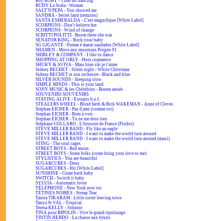
Roy ROBY - Time for dancing
RUDY La Scala - Woman
SALT'N'PEPA - You showed me
SANDRA - Secret land (remixes)
SANTA ESMERALDA - C'est magnifique [White Label]
SCORPIONS - Don't believe her
SCORPIONS - Wind of change
SCRITTI POLITTI - Boom there she was
SENATOR KING - Rock your baby
SG GIGANTE - Fumar é matar saudades [White Label]
SHAMEN - Move any mountain Progen 91
SHIRLEY & COMPANY - I like to dance
SHOPPING AT ORLY - Hors commerce
SHUKY & AVIVA - Mais bien sûr je t'aime
Sidney BECHET - Silent night / White Christmas
Sidney BECHET et son orchestre - Black and blue
SILVER SOUNDS - Sleeping slow
SIMPLE MINDS - This is your land
SONY MUSIC & les Chérubins - Bonne année
SOUVENIRS SOUVENIRS
STAYING ALIVE - Extraits b.o.f.
STEALERS WHEEL - Blind faith & Rick WAKEMAN - Anne of Cleves
Stephan EICHER - Pas d'ami (comme toi)
Stephan EICHER - Rien à voir
Stephan EICHER - Tu ne me dois rien
Stéphane COLLARO - L'histoire de France (Flodor)
STEVE MILLER BAND - Fly like an eagle
STEVE MILLER BAND - I want to make the world turn around
STEVE MILLER BAND - I want to make the world turn around (maxi)
STING - The soul cages
STREET BOYS - Red moon
STREET BOYS - Some folks (come bring your love to me)
STYLISTICS - You are beautiful
SUGARCUBES - Deus
SUGARCUBES - Hit [White Label]
SUNSHINE - Come back baby
SWITCH - Switch it baby
SYLVIA - Automatic lover
TÉLÉPHONE - New York avec toi
TÉTINES NOIRES - Streap Teac
Tanita TIKARAM - Little sister leaving town
Tanya St VAL - Tropical
Teresa KELLY - Johnnie
TINA pour RIPOLIN - Vive le grand ripolinage
TINTIN HEBDO - La chasse aux bruits