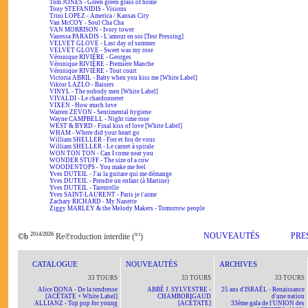
Tom JONES - Green green grass of home
Tony STEFANIDIS - Visions
Trini LOPEZ - America / Kansas City
Van McCOY - Soul Cha Cha
VAN MORRISON - Ivory tower
Vanessa PARADIS - L'amour en soi [Test Pressing]
VELVET GLOVE - Last day of summer
VELVET GLOVE - Sweet was my rose
Véronique RIVIÈRE - Georges
Véronique RIVIÈRE - Première Manche
Véronique RIVIÈRE - Tout court
Victoria ABRIL - Baby when you kiss me [White Label]
Viktor LAZLO - Baisers
VINYL - The nobody men [White Label]
VIVALDI - Le chardonneret
VIXEN - How much love
Warren ZEVON - Sentimental hygiene
Wayne CAMPBELL - Night time rose
WEST & BYRD - Final kiss of love [White Label]
WHAM - Where did your heart go
William SHELLER - Fier et fou de vous
William SHELLER - Le carnet à spirale
WON TON TON - Can I come near you
WONDER STUFF - The size of a cow
WOODENTOPS - You make me feel
Yves DUTEIL - J'ai la guitare qui me démange
Yves DUTEIL - Prendre un enfant (à Martine)
Yves DUTEIL - Tarentelle
Yves SAINT-LAURENT - Paris je t'aime
Zachary RICHARD - My Nanette
Ziggy MARLEY & the Melody Makers - Tomorrow people
2014/2026
ici
NOUVEAUTÉS
PRE
©b
Re℗roduction interdite (
)
CATALOGUE
NOUVEAUTÉS
ARCHIVES
33 TOURS
33 TOURS
33 TOURS
Alice DONA - De la tendresse
ABBÉ J. SYLVESTRE -
25 ans d'ISRAËL - Renaissance
[ACÉTATE + White Label]
CHAMBORIGAUD
d'une nation
ALLIANZ - Top pop for young
[ACÉTATE]
33ème gala de l'UNION des