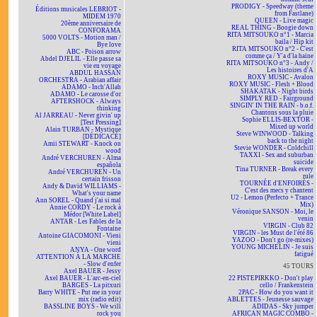
PRODIGY - Speedway (theme
Éditions musicales LEBRIOT -
from Fastlane)
MIDEM 1970
QUEEN - Live magic
20ème anniversaire de
REAL THING - Boogie down
CONFORAMA
RITA MITSOUKO n°1 - Marcia
5000 VOLTS - Motion man /
baila / Hip kit
Bye love
RITA MITSOUKO n°2 - C'est
ABC - Poison arrow
comme ça / Y'a d'la haine
Abdel DJELIL - Elle passe sa
RITA MITSOUKO n°3 - Andy /
vie en voyage
Les histoires d'A
ABDUL HASSAN
ROXY MUSIC - Avalon
ORCHESTRA - Arabian affair
ROXY MUSIC - Flesh + Blood
ADAMO - Inch'Allah
SHAKATAK - Night birds
ADAMO - Le carosse d'or
SIMPLY RED - Fairground
AFTERSHOCK - Always
SINGIN' IN THE RAIN - b.o.f.
thinking
Chantons sous la pluie
Al JARREAU - Never givin' up
Sophie ELLIS-BEXTOR -
[Test Pressing]
Mixed up world
Alain TURBAN - Mystique
Steve WINWOOD - Talking
[DÉDICACÉ]
back to the night
Amii STEWART - Knock on
Stevie WONDER - Coldchill
wood
TAXXI - Sex and suburban
André VERCHUREN - Alma
suicide
española
Tina TURNER - Break every
André VERCHUREN - Un
rule
certain frisson
TOURNÉE d'ENFOIRÉS -
Andy & David WILLIAMS -
C'est des mecs y chantent
What's your name
U2 - Lemon (Perfecto + Trance
Ann SOREL - Quand j'ai si mal
Mix)
Annie CORDY - Le rock à
Véronique SANSON - Moi, le
Médor [White Label]
venin
ANTAR - Les Fables de la
VIRGIN - Club 82
Fontaine
VIRGIN - les Must de l'été 86
Antoine GIACOMONI - Vieni
YAZOO - Don't go (re-mixes)
vieni
YOUNG MICHELIN - Je suis
ANYA - One word
fatigué
ATTENTION À LA MARCHE
- Slow d'enfer
45 TOURS
Axel BAUER - Jessy
Axel BAUER - L'arc-en-ciel
22 PISTEPIRKKO - Don't play
BARGES - La pitxuri
cello / Frankenstein
Barry WHITE - Put me in your
2PAC - How do you want it
mix (radio edit)
ABLETTES - Jeunesse sauvage
BASSLINE BOYS - We will
ADIDAS - Sky jumper
rock you
AFRICAN MAGIC COMBO -