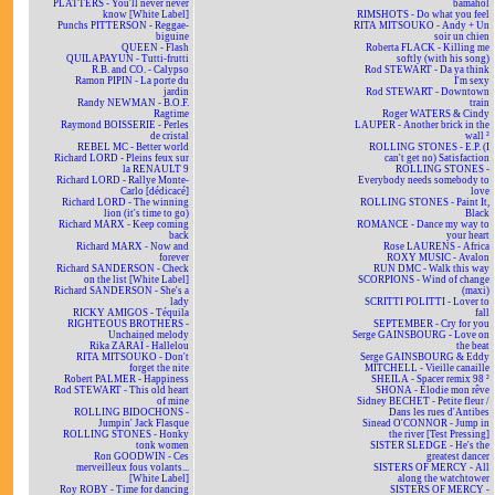
PLATTERS - You'll never never
bamahol
know [White Label]
RIMSHOTS - Do what you feel
Punchs PITTERSON - Reggae-
RITA MITSOUKO - Andy + Un
biguine
soir un chien
QUEEN - Flash
Roberta FLACK - Killing me
QUILAPAYUN - Tutti-frutti
softly (with his song)
R.B. and CO. - Calypso
Rod STEWART - Da ya think
Ramon PIPIN - La porte du
I'm sexy
jardin
Rod STEWART - Downtown
Randy NEWMAN - B.O.F.
train
Ragtime
Roger WATERS & Cindy
Raymond BOISSERIE - Perles
LAUPER - Another brick in the
de cristal
wall ²
REBEL MC - Better world
ROLLING STONES - E.P. (I
Richard LORD - Pleins feux sur
can't get no) Satisfaction
la RENAULT 9
ROLLING STONES -
Richard LORD - Rallye Monte-
Everybody needs somebody to
Carlo [dédicacé]
love
Richard LORD - The winning
ROLLING STONES - Paint It,
lion (it's time to go)
Black
Richard MARX - Keep coming
ROMANCE - Dance my way to
back
your heart
Richard MARX - Now and
Rose LAURENS - Africa
forever
ROXY MUSIC - Avalon
Richard SANDERSON - Check
RUN DMC - Walk this way
on the list [White Label]
SCORPIONS - Wind of change
Richard SANDERSON - She's a
(maxi)
lady
SCRITTI POLITTI - Lover to
RICKY AMIGOS - Téquila
fall
RIGHTEOUS BROTHERS -
SEPTEMBER - Cry for you
Unchained melody
Serge GAINSBOURG - Love on
Rika ZARAÏ - Hallelou
the beat
RITA MITSOUKO - Don't
Serge GAINSBOURG & Eddy
forget the nite
MITCHELL - Vieille canaille
Robert PALMER - Happiness
SHEILA - Spacer remix 98 ²
Rod STEWART - This old heart
SHONA - Elodie mon rêve
of mine
Sidney BECHET - Petite fleur /
ROLLING BIDOCHONS -
Dans les rues d'Antibes
Jumpin' Jack Flasque
Sinead O'CONNOR - Jump in
ROLLING STONES - Honky
the river [Test Pressing]
tonk women
SISTER SLEDGE - He's the
Ron GOODWIN - Ces
greatest dancer
merveilleux fous volants...
SISTERS OF MERCY - All
[White Label]
along the watchtower
Roy ROBY - Time for dancing
SISTERS OF MERCY -