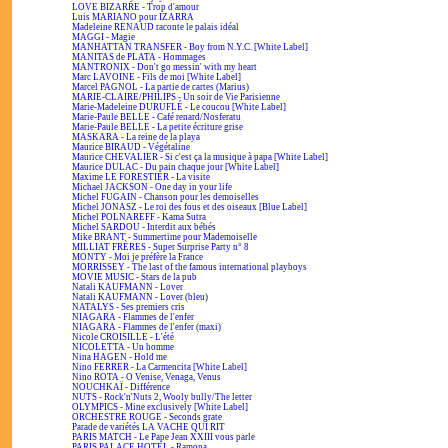
LOVE BIZARRE - Trop d'amour
Luis MARIANO pour IZARRA
Madeleine RENAUD raconte le palais idéal
MAGGI - Magie
MANHATTAN TRANSFER - Boy from N.Y.C. [White Label]
MANITAS de PLATA - Hommages
MANTRONIX - Don't go messin' with my heart
Marc LAVOINE - Fils de moi [White Label]
Marcel PAGNOL - La partie de cartes (Marius)
MARIE-CLAIRE/PHILIPS - Un soir de Vie Parisienne
Marie-Madeleine DURUFLÉ - Le coucou [White Label]
Marie-Paule BELLE - Café renard/Nosferatu
Marie-Paule BELLE - La petite écriture grise
MASKARA - La reine de la playa
Maurice BIRAUD - Végétaline
Maurice CHEVALIER - Si c'est ça la musique à papa [White Label]
Maurice DULAC - Du pain chaque jour [White Label]
Maxime LE FORESTIER - La visite
Michael JACKSON - One day in your life
Michel FUGAIN - Chanson pour les demoiselles
Michel JONASZ - Le roi des fous et des oiseaux [Blue Label]
Michel POLNAREFF - Kama Sutra
Michel SARDOU - Interdit aux bébés
Mike BRANT - Summertime pour Mademoiselle
MILLIAT FRÈRES - Super Surprise Party n° 8
MONTY - Moi je préfère la France
MORRISSEY - The last of the famous international playboys
MOVIE MUSIC - Stars de la pub
Natali KAUFMANN - Lover
Natali KAUFMANN - Lover (bleu)
NATALYS - Ses premiers cris
NIAGARA - Flammes de l'enfer
NIAGARA - Flammes de l'enfer (maxi)
Nicole CROISILLE - L'été
NICOLETTA - Un homme
Nina HAGEN - Hold me
Nino FERRER - La Carmencita [White Label]
Nino ROTA - O Venise, Venaga, Venus
NOUCHKAÏ - Différence
NUTS - Rock'n'Nuts 2, Wooly bully/The letter
OLYMPICS - Mine exclusively [White Label]
ORCHESTRE ROUGE - Seconds grate
Parade de variétés LA VACHE QUI RIT
PARIS MATCH - Le Pape Jean XXIII vous parle
PARIS PALACE HOTEL - Ramona