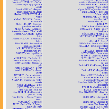
Maurice CHEVALIER - Si c'est
m'attend à la rentrée (dédicacé)
ça la musique à papa [White
Mickey NEWBURY - Blue sky
Label]
shining [White Label]
Maurice DULAC - Du pain
Miguel BOSÉ - Quand ça va mal
chaque jour [White Label]
Mike MAREEN - Here I am
Maxime LE FORESTIER - La
[White Label]
visite
Minnie RIPERTON - Stick
Michael JACKSON - One day
together 1 & 2
in your life
Mireille MATHIEU -
Michel FUGAIN - Chanson
BARCLAY
pour les demoiselles
MOON RAY - Comanchero
Michel JONASZ - Le roi des
MORIARTY - Jimmy / Enjoy
fous et des oiseaux [Blue Label]
the silence
Michel POLNAREFF - Kama
NÉGRESSES VERTES - IL
Sutra
NÉGRESSES VERTES - Zobi
Michel SARDOU - Interdit aux
la mouche
bébés
NIAGARA - Assez !
Mike BRANT - Summertime
NIAGARA - Je dois m'en aller
pour Mademoiselle
NIAGARA - Psychotrope [Test
MILLIAT FRÈRES - Super
Pressing]
Surprise Party n° 8
NIAGARA - Tchiki boum
MONTY - Moi je préfère la
NOVECENTO - Come to me
France
O-ZONE - Dragostea din teï
MORRISSEY - The last of the
PÉPIT' SHOW - Aye Pépito !
famous international playboys
Pascale CHAMBRY - Les mots
MOVIE MUSIC - Stars de la
du jour
pub
Patricia KAAS - Kennedy Rose
Natali KAUFMANN - Lover
(remix)
Natali KAUFMANN - Lover
Patricia KAAS - Regarde les
(bleu)
riches
NATALYS - Ses premiers cris
Patrick JUVET - Lady night
NIAGARA - Flammes de l'enfer
Patrick SÉBASTIEN - Tu
NIAGARA - Flammes de l'enfer
t'laisses aller (ma vieille)
(maxi)
Paul-Jean BOROWSKY - L'âge
Nicole CROISILLE - L'été
de diamant
NICOLETTA - Un homme
PEARL JAM - Given to fly
Nina HAGEN - Hold me
PERET - Late mi corazon
Nino FERRER - La Carmencita
Pete TOWNSHEND - Face the
[White Label]
face
Nino ROTA - O Venise, Venaga,
Phil O'KINS - Chasseur de
Venus
charme
NOUCHKAÏ - Différence
Phil O'KINS - Chasseur de
NUTS - Rock'n'Nuts 2, Wooly
charme [Test Pressing]
bully/The letter
Philippe LAVIL - EP 4 Titres