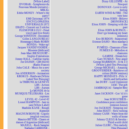
[White Label]
Dizzy GILLESPIE - At
DVORAK - Symphonie du
Newport
Nouveau Monde (extraits) -
DONOVAN - Love is only
MIKAL
feeling
Eddie MONEY - Where's the
EARTH WIND & FIRE - The
party?
very best
EMI Christmas 1974
Elton JOHN - Believe
ENCYCLOPAEDIA
[MONOFACE]
UNIVERSALIS 1972
Elton JOHN - Sleeping with the
ERATO - Concert sur 3 siècles
past
FLESH FOR LULU - Final
Elton JOHN & RUPAUL -
vinyl (and live flesh)
Don't go breaking my heart
George WINSTON - December
(remixes)
Gilles LANGOUREAU
Eric BURDON - Starportrait
Hommage à Mado ROBIN
Etienne DAHO - Mon manège à
HONDA - Wake up!
moi
Jacques VANDEVOORDE -
FUMÉES - Chansons d'hier
Miserere [dédicacé]
FUMÉES II - Mélodies et
Jean-Marc BIENCOURT -
chansons
Jingles d'imitations
GAMINE - Dream boy
Jimmy HALL - Cadillac tracks
Gary NUMAN - New anger
Joe DASSIN - CBS 66343
George HARRISON - 33 & 1/3
(Radio France)
[White Label/Test Pressing]
John CALE - Music for a new
George MICHAEL - Amazing
society
GROOVERIDER - Rainbows of
Jon ANDERSON - Animation
colour (MAW remixes)
KROKUS - Hardware [White
HAPPY MONDAYS - Pills 'n'
Label/Test Pressing]
thrills and bellyaches
la TRIBUNE de GENÈVE
Ian DURY - Lord Upminster
LBS - Action
JAM - The gift
LBS - Aurum
JAMIROQUAI - Sampler Best
Le MONDE de la
of
MUSIQUE/TÉLÉRAMA - Les
Janet JACKSON - Got 'til it's
copieurs
gone
LEVEL 42 - Level 42
Jean SCHULTHEIS -
Lionel HAMPTON - Jazz in
Confidence pour confidence
jazz [White Label]
(remixes house)
Madleen KANE - Rough
Joe JACKSON - Stepping out
diamond
John HIATT - Slow turning
MAGNUM BONUM - Gigolo
Johnny CASH - Water from the
(english version)
wells of home
Maurice BITTER - Chants et
Johnny CLEGG & Savuka -
danses d'Argentine [dédicacé]
Third world child
MAXELL - Rock Sampler
Julien CLERC - This melody
Nathalie CARDONE -
[Test Pressing]