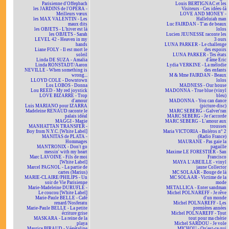
Parisienne d'Offenbach
Louis BERTIGNAC et les
les JARDINS de l'OPÉRA -
Visiteurs - Ces idées-là
Meilleurs vœux
LOVE AND MONEY -
les MAX VALENTIN - Les
Halleluiah man
maux dits
Luc FAIRDAN - T'as de beaux
les OBJETS - L'hiver est là
lolos
les OBJETS - Sarah
Lucien JEUNESSE raconte les
LEVEL 42 - Heaven in my
3 ours
hands
LUNA PARKER - Le challenge
Liane FOLY - Il est mort le
des espoirs
soleil
LUNA PARKER - Tes états
Linda DE SUZA - Amalia
d'âme Eric
Linda RONSTADT/Aaron
Lydia VERKINE - La mélodie
NEVILLE - When something is
des enfants
wrong...
M & Mme FAIRDAN - Beaux
LLOYD COLE - Downtown
lolos
Los LOBOS - Donna
MADNESS - Our house
Lou REED - My red joystick
MADONNA - True blue (vinyl
LOVE BIZARRE - Trop
bleu)
d'amour
MADONNA - You can dance
Luis MARIANO pour IZARRA
(picture-disc)
Madeleine RENAUD raconte le
MARC SEBERG - Galver'ran
palais idéal
MARC SEBERG - Je t'accorde
MAGGI - Magie
MARC SEBERG - L'amour aux
MANHATTAN TRANSFER -
trousses
Boy from N.Y.C. [White Label]
Maria VICTORIA - Boléros n° 2
MANITAS de PLATA -
(Radio France)
Hommages
MAURANE - Pas gaie la
MANTRONIX - Don't go
pagaille
messin' with my heart
Maxime LE FORESTIER - San
Marc LAVOINE - Fils de moi
Francisco
[White Label]
MAYA L'ABEILLE - vinyl
Marcel PAGNOL - La partie de
jaune Collector
cartes (Marius)
MC SOLAAR - Bouge de là
MARIE-CLAIRE/PHILIPS - Un
MC SOLAAR - Victime de la
soir de Vie Parisienne
mode
Marie-Madeleine DURUFLÉ -
METALLICA - Enter sandman
Le coucou [White Label]
Michel POLNAREFF - Je rêve
Marie-Paule BELLE - Café
d'un monde
renard/Nosferatu
Michel POLNAREFF - Les
Marie-Paule BELLE - La petite
premières années
écriture grise
Michel POLNAREFF - Tout
MASKARA - La reine de la
tout pour ma chérie
playa
Michel SARDOU - Je vole
Maurice BIRAUD - Végétaline
MICHOU - Qu'est-ce qui