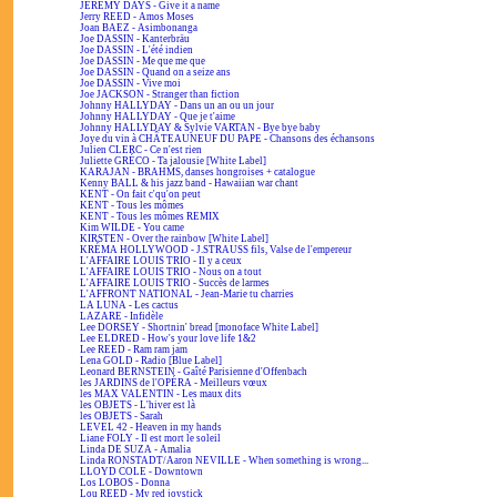
JEREMY DAYS - Give it a name
Jerry REED - Amos Moses
Joan BAEZ - Asimbonanga
Joe DASSIN - Kanterbräu
Joe DASSIN - L'été indien
Joe DASSIN - Me que me que
Joe DASSIN - Quand on a seize ans
Joe DASSIN - Vive moi
Joe JACKSON - Stranger than fiction
Johnny HALLYDAY - Dans un an ou un jour
Johnny HALLYDAY - Que je t'aime
Johnny HALLYDAY & Sylvie VARTAN - Bye bye baby
Joye du vin à CHÂTEAUNEUF DU PAPE - Chansons des échansons
Julien CLERC - Ce n'est rien
Juliette GRÉCO - Ta jalousie [White Label]
KARAJAN - BRAHMS, danses hongroises + catalogue
Kenny BALL & his jazz band - Hawaiian war chant
KENT - On fait c'qu'on peut
KENT - Tous les mômes
KENT - Tous les mômes REMIX
Kim WILDE - You came
KIRSTEN - Over the rainbow [White Label]
KRÉMA HOLLYWOOD - J.STRAUSS fils, Valse de l'empereur
L'AFFAIRE LOUIS TRIO - Il y a ceux
L'AFFAIRE LOUIS TRIO - Nous on a tout
L'AFFAIRE LOUIS TRIO - Succès de larmes
L'AFFRONT NATIONAL - Jean-Marie tu charries
LA LUNA - Les cactus
LAZARE - Infidèle
Lee DORSEY - Shortnin' bread [monoface White Label]
Lee ELDRED - How's your love life 1&2
Lee REED - Ram ram jam
Lena GOLD - Radio [Blue Label]
Leonard BERNSTEIN - Gaîté Parisienne d'Offenbach
les JARDINS de l'OPÉRA - Meilleurs vœux
les MAX VALENTIN - Les maux dits
les OBJETS - L'hiver est là
les OBJETS - Sarah
LEVEL 42 - Heaven in my hands
Liane FOLY - Il est mort le soleil
Linda DE SUZA - Amalia
Linda RONSTADT/Aaron NEVILLE - When something is wrong...
LLOYD COLE - Downtown
Los LOBOS - Donna
Lou REED - My red joystick