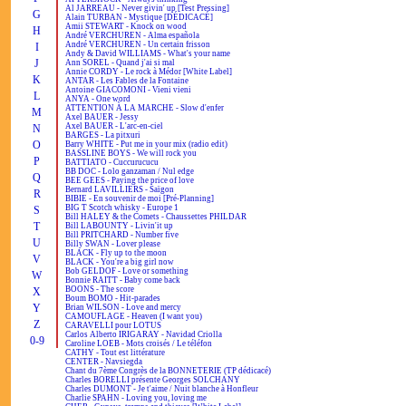
Al JARREAU - Never givin' up [Test Pressing]
G
Alain TURBAN - Mystique [DÉDICACÉ]
Amii STEWART - Knock on wood
H
André VERCHUREN - Alma española
André VERCHUREN - Un certain frisson
I
Andy & David WILLIAMS - What's your name
J
Ann SOREL - Quand j'ai si mal
Annie CORDY - Le rock à Médor [White Label]
K
ANTAR - Les Fables de la Fontaine
Antoine GIACOMONI - Vieni vieni
L
ANYA - One word
ATTENTION À LA MARCHE - Slow d'enfer
M
Axel BAUER - Jessy
Axel BAUER - L'arc-en-ciel
N
BARGES - La pitxuri
O
Barry WHITE - Put me in your mix (radio edit)
BASSLINE BOYS - We will rock you
P
BATTIATO - Cuccurucucu
BB DOC - Lolo ganzaman / Nul edge
Q
BEE GEES - Paying the price of love
Bernard LAVILLIERS - Saïgon
R
BIBIE - En souvenir de moi [Pré-Planning]
BIG T Scotch whisky - Europe 1
S
Bill HALEY & the Comets - Chaussettes PHILDAR
T
Bill LABOUNTY - Livin'it up
Bill PRITCHARD - Number five
U
Billy SWAN - Lover please
BLACK - Fly up to the moon
V
BLACK - You're a big girl now
Bob GELDOF - Love or something
W
Bonnie RAITT - Baby come back
BOONS - The score
X
Boum BOMO - Hit-parades
Y
Brian WILSON - Love and mercy
CAMOUFLAGE - Heaven (I want you)
Z
CARAVELLI pour LOTUS
Carlos Alberto IRIGARAY - Navidad Criolla
0-9
Caroline LOEB - Mots croisés / Le téléfon
CATHY - Tout est littérature
CENTER - Navsiegda
Chant du 7ème Congrès de la BONNETERIE (TP dédicacé)
Charles BORELLI présente Georges SOLCHANY
Charles DUMONT - Je t'aime / Nuit blanche à Honfleur
Charlie SPAHN - Loving you, loving me