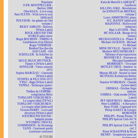
Populaire
Katia & Marielle LABEQUE -
O.P.R. MONTPELLIER -
Gershwin
Berlioz 1988
KILLING JOKE - Revelations
Ofra HAZA - Love song
les ENFANTS du MISTRAL
Patti FLYNN - With love to you
volume 2
[dédicacé]
Louis ARMSTRONG plays
POLYDOR - les géants de l'été
W.C. HANDY [dédicacé]
volume 2
MADONNA - Hollywood
RICKY AMIGOS - Delirios
(remixes)
[White Label]
Marc LAVOINE - Paris
ROCK AROUND THE
MC SOLAAR - Bouge de là
WORLD radio show
(remix)
Roger BOURDIN - TIMING 8,
MECHAGODZILLA - Planet X
Confidences d'un flûtiste
Michael JACKSON - Michael
Roger VERMEER -
Vs Michael
Rumba/Cha-cha-cha
MINK DEVILLE - Sportin' life
SAD CAFÉ - Olé
Modeste MOUSSORGSKY -
SCHÖLLER - In Schöller ist
Tableaux d'une exposition
Musik
MONSIEUR Z - Fourrure et
SIGUE SIGUE SPUTNICK -
Musique [numéroté]
Flaunt it [White Label]
MORRISSEY - Viva hate
SONOLOR - Vœux sonores
MÖTLEY CRÜE - Smokin' in
1975
the boys room
Sophie MARCEAU - Certitude
Murray HEAD - Sooner or later
[White Label]
MUSTANG Kollektion Herbst
STOFFEL & FILS 1950-1975
Winter 83
T'PAU - Rage [White Label]
Nanette WORKMAN - Chaude
TEPPAZ - Technique spatio-
[white label]
dynamic
ORISHAS - Orishas llego
Théâtre de l'EMPIRE -
remixes
compilation Rétro
OSIBISA - Ojah awake [White
TOPALOFF-VERCHUREN -
Label]
Le couple idéal [TP/WL]
PET SHOP BOYS - Behaviour
TOPALOFF~VERCHUREN -
Peter GABRIEL - 4 (Security)
Le couple idéal [dédicacé]
Peter TOSH - Captured live
Victoria PARRY - Love and
Philip OAKEY & Giorgio
devotion [White Label]
MORODER
WESTBOUND SOUND -
PHILIPS - Promo Promo 74
Sampler promo
PHILIPS Spécial Club été 76
WYOMING TRAVEL
vol.1
COMMISSION - In Wyoming
PHILIPS Spécial Club été 78
YANN - Continent perdu
vol. 2
(continue continue)
Pierre SCHAEFFER & Pierre
HENRY - Symphonie pour un
45 TOURS
homme seul