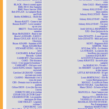
justice
cries
BLACK - Here it comes again
John CALE - Black acetate
BMG 99/11 Hot Sampler
PROMO
BMG News Janvier 1999
Johnny HALLYDAY - Les
Bob DYLAN - Le sampler Rock
duos inédits
and Folk
Johnny HALLYDAY - Rester
Bobby KIMBALL - Hold the
libre
line
Johnny HALLYDAY - Succès
Bonnie RAITT - Come to me
garantis
Bonnie RAITT - Love sneakin'
Johnny HALLYDAY - Un jour
up on you
viendra ²
BRETT - Trois nuits par
Jordi SAVALL/HESPERION
semaine
XXI - Don Quijote de la
Brian McFADDEN - Real to me
Mancha
Brock LANDARS - S.M.D.U.
Julie ZENATTI - À quoi ça sert
Bruno COULAIS - B.O.F. Les
Julie ZENATTI - Mon ami pour
Choristes
la vie
Bryan ADAMS - Summer of 69
KENT - Hagnesta Hill
Bryan ADAMS/Rod
KMFDM - Nihil
STEWART/STING - All for
KYO feat. SITA - Le chemin
love
LA STRADA - La saison des
CACHAREL & Real World
bouffons (en concert)
Records - Gifted
Laurence EQUILBEY -
CADBURY's Top cookies
ACCENTUS/Transcriptions
CAKE - The distance
Lenny KRAVITZ - In-store play
CALI - C'est quand le bonheur ?
sampler
CARHARTT - Old new soul
les MARACAS - Vivants !
Carole KING tribute - Tapestry
les SHERIFF - Le goût du sang
revisited
et des larmes
Caroline LEGRAND - Comme
LITTLE RIVER BAND - If I get
un train qui roule
lucky
CASINO - Maintenant c'est à
Louis BERTIGNAC - Elle &
vous de jouer
Louis/Bertignacoustic
CBS - Demain tout le monde en
MANAU - La tribu de Dana
parlera
MANO NEGRA - Casa Babylon
Céline DION - Live (for the one
Manu CHAO - Si berie m'était
I love)
contéee
CERRUTI 1881 et le cinéma
MANUELA - Faire l'amour une
CESAR COLLECTOR Canal+
dernière fois
CHAMOIS D'OR - Les grandes
Martine ST-CLAIR & Gino
musiques de films
VANNELLI - L'amour est loi
CHEVROLET - Legends
MASSILIA SOUND SYSTEM -
volume 2
Pas d'arrangement
CHOUBENE - Lila
Matthieu MARTOURET