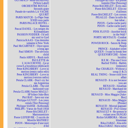
OLYMPICS - Mine exclusively
Philippe RUSSO - En pleine
[White Label]
lumière [Test Pressing]
ORCHESTRE ROUGE -
Pierre BACHELET - Écris-moi
Seconds grate
Pierre BACHELET - Elle est
Parade de variétés LA VACHE
d'ailleurs
QUI RIT
Pierre BACHELET - Les corons
PARIS MATCH - Le Pape Jean
PIGALLE - Dans la salle du
XXIII vous parle
bar-tabac...
PARIS PALACE HOTEL -
PIJON - Cache-cache party
Ramona
PIJON - Cache-cache party
Pascal DANEL - Les neiges du
(remix)
Kilimandjaro
PINK FLOYD - Another brick
PASSION FODDER - I'd sell
in the Wall ²
my soul to God
PORTE MENTAUX - Combat
Patricia KAAS - Une dernière
des races
semaine à New York
POWER ROCK - Saxon & Deep
Paul McCARTNEY - Once upon
Purple
a long ago
PRINCE - Alphabet street
Paul SIMON - The obvious
QUEEN - I want to break free
child
QUEENSRYCHE - Silent
Paula ABDUL - Rush rush
lucidity
PAULETTE de
R.E.M. - The one I love
L'AJACCIENNE - Ça se
Rachid TAHA - Barbès
corse/La boudeuse (dédicacé)
[remixes]
Peter KINGSBERY - Love in
Ray CHARLES - Without a
motion (remix radio edit)
song (1 & 2)
Peter KINGSBERY - Love in
REAL THING - Stone cold love
motion (version radio)
affair
Petula CLARK - Don't cry for
RENAUD - It is not because
me Argentina
you are
Petula CLARK - The old
RENAUD - Jonathan
fashioned way
RENAUD - Marchand de
Petula CLARK/Junior MAGLI -
cailloux
SP biface Juke-Box
RENAUD - Miss Maggie [Juke-
Phil RAY - Save our star
Box]
Philippe GUYOT - Les yeux
RENAUD - Miss Maggie
cernés [Test Pressing]
[Promo]
Philippe SAISSE - Kelbomek
RENAUD - Mistral gagnant
PHILIPS - Vœux de Noël 1958
RENAUD - P'tit voleur
Pierre BACHELET -
RENAULT 4 - Re-prenez le
Marionnettiste
volant avec FANGIO
Pierre LEFEBVRE - 2 succès de
Richie SAMBORA - Mister
Mireille MATHIEU
bluesman
PIJON - Mensonges d'une nuit
Rika ZARAÏ - Aba-nibi
d'été
Rika ZARAÏ - Hava netse