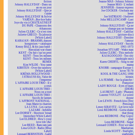
fiction
Jeanne MAS - Johnny Johnny
Johnny HALLYDAY - Dans un
Jeanne MAS - L'enfant
an ou un jour
JENNIFER - Amour express
Johnny HALLYDAY - Que je
Joe COCKER - Unchain my
t'aime
heart
Johnny HALLYDAY & Sylvie
Joe SATRIANI - I believe
VARTAN - Bye bye baby
John MELLENCAMP - Last
Joye du vin à CHÂTEAUNEUF
chance
DU PAPE - Chansons des
Johnny HALLYDAY - Ça ne
échansons
change pas un homme
Julien CLERC - Ce n'est rien
Johnny HALLYDAY - Cadillac
Juliette GRÉCO - Ta jalousie
(picture-disc)
[White Label]
Johnny HALLYDAY - Derrière
KARAJAN - BRAHMS, danses
l'amour
hongroises + catalogue
Johnny HALLYDAY - Succès
Kenny BALL & his jazz band -
1961-1973
Hawaiian war chant
Jonathan STUART - Wako man
KENT - On fait c'qu'on peut
Julien CLERC - This melody
KENT - Tous les mômes
KAJAGOOGOO - Too shy
KENT - Tous les mômes
(midnight mix)
REMIX
Karen CHERYL - Sing to me
Kim WILDE - You came
mama
KIRSTEN - Over the rainbow
KNORR - campagne Europe 1
[White Label]
hiver 78-79
KRÉMA HOLLYWOOD -
KOOL & THE GANG 1990
J.STRAUSS fils, Valse de
hitmix
l'empereur
LA FEMME - Sur la planche /
L'AFFAIRE LOUIS TRIO - Il y
Françoise
a ceux
LADY ROUGE - Eyes of mars
L'AFFAIRE LOUIS TRIO -
[DIOR]
Nous on a tout
LAURENT - Lady / Pharaon
L'AFFAIRE LOUIS TRIO -
Laurent VOULZY - Le soleil
Succès de larmes
donne
L'AFFRONT NATIONAL -
Lee LEWIS - French kiss [Test
Jean-Marie tu charries
Pressing]
LA LUNA - Les cactus
Lenny KRAVITZ - Let love rule
LAZARE - Infidèle
Leon REDBONE - Gotta shake
Lee DORSEY - Shortnin' bread
that thing
[monoface White Label]
Leon REDBONE - Play Gipsy
Lee ELDRED - How's your
play
love life 1&2
Leon REDBONE - Sugar
Lee REED - Ram ram jam
Leonard COHEN - First we take
Lena GOLD - Radio [Blue
Manhattan
Label]
Linda SCOTT - Starlight,
Leonard BERNSTEIN - Gaîté
starbright