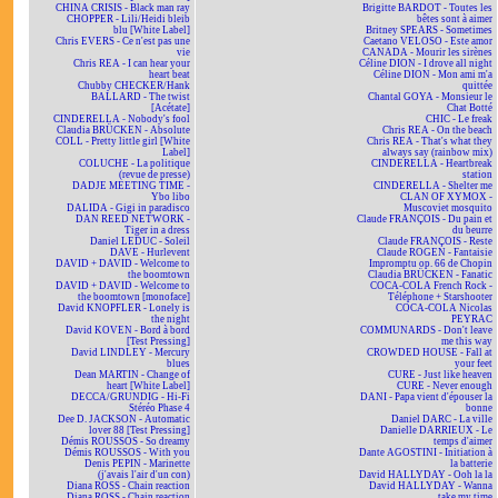
CHINA CRISIS - Black man ray
Brigitte BARDOT - Toutes les
CHOPPER - Lili/Heidi bleib
bêtes sont à aimer
blu [White Label]
Britney SPEARS - Sometimes
Chris EVERS - Ce n'est pas une
Caetano VELOSO - Este amor
vie
CANADA - Mourir les sirènes
Chris REA - I can hear your
Céline DION - I drove all night
heart beat
Céline DION - Mon ami m'a
Chubby CHECKER/Hank
quittée
BALLARD - The twist
Chantal GOYA - Monsieur le
[Acétate]
Chat Botté
CINDERELLA - Nobody's fool
CHIC - Le freak
Claudia BRÜCKEN - Absolute
Chris REA - On the beach
COLL - Pretty little girl [White
Chris REA - That's what they
Label]
always say (rainbow mix)
COLUCHE - La politique
CINDERELLA - Heartbreak
(revue de presse)
station
DADJE MEETING TIME -
CINDERELLA - Shelter me
Ybo libo
CLAN OF XYMOX -
DALIDA - Gigi in paradisco
Muscoviet mosquito
DAN REED NETWORK -
Claude FRANÇOIS - Du pain et
Tiger in a dress
du beurre
Daniel LEDUC - Soleil
Claude FRANÇOIS - Reste
DAVE - Hurlevent
Claude ROGEN - Fantaisie
DAVID + DAVID - Welcome to
Impromptu op. 66 de Chopin
the boomtown
Claudia BRÜCKEN - Fanatic
DAVID + DAVID - Welcome to
COCA-COLA French Rock -
the boomtown [monoface]
Téléphone + Starshooter
David KNOPFLER - Lonely is
COCA-COLA Nicolas
the night
PEYRAC
David KOVEN - Bord à bord
COMMUNARDS - Don't leave
[Test Pressing]
me this way
David LINDLEY - Mercury
CROWDED HOUSE - Fall at
blues
your feet
Dean MARTIN - Change of
CURE - Just like heaven
heart [White Label]
CURE - Never enough
DECCA/GRUNDIG - Hi-Fi
DANI - Papa vient d'épouser la
Stéréo Phase 4
bonne
Dee D. JACKSON - Automatic
Daniel DARC - La ville
lover 88 [Test Pressing]
Danielle DARRIEUX - Le
Démis ROUSSOS - So dreamy
temps d'aimer
Démis ROUSSOS - With you
Dante AGOSTINI - Initiation à
Denis PEPIN - Marinette
la batterie
(j'avais l'air d'un con)
David HALLYDAY - Ooh la la
Diana ROSS - Chain reaction
David HALLYDAY - Wanna
Diana ROSS - Chain reaction
take my time