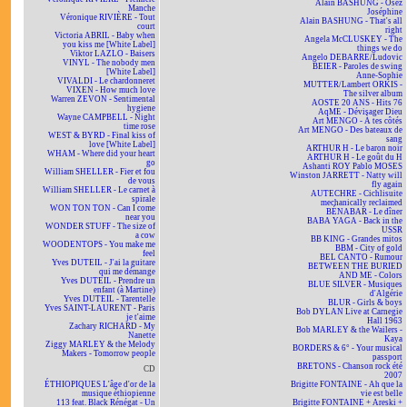
Alain BASHUNG - Osez
Manche
Joséphine
Véronique RIVIÈRE - Tout
Alain BASHUNG - That's all
court
right
Victoria ABRIL - Baby when
Angela McCLUSKEY - The
you kiss me [White Label]
things we do
Viktor LAZLO - Baisers
Angelo DEBARRE/Ludovic
VINYL - The nobody men
BEIER - Paroles de swing
[White Label]
Anne-Sophie
VIVALDI - Le chardonneret
MUTTER/Lambert ORKIS -
VIXEN - How much love
The silver album
Warren ZEVON - Sentimental
AOSTE 20 ANS - Hits 76
hygiene
AqME - Dévisager Dieu
Wayne CAMPBELL - Night
Art MENGO - À tes côtés
time rose
Art MENGO - Des bateaux de
WEST & BYRD - Final kiss of
sang
love [White Label]
ARTHUR H - Le baron noir
WHAM - Where did your heart
ARTHUR H - Le goût du H
go
Ashanti ROY Pablo MOSES
William SHELLER - Fier et fou
Winston JARRETT - Natty will
de vous
fly again
William SHELLER - Le carnet à
AUTECHRE - Cichlisuite
spirale
mechanically reclaimed
WON TON TON - Can I come
BÉNABAR - Le dîner
near you
BABA YAGA - Back in the
WONDER STUFF - The size of
USSR
a cow
BB KING - Grandes mitos
WOODENTOPS - You make me
BBM - City of gold
feel
BEL CANTO - Rumour
Yves DUTEIL - J'ai la guitare
BETWEEN THE BURIED
qui me démange
AND ME - Colors
Yves DUTEIL - Prendre un
BLUE SILVER - Musiques
enfant (à Martine)
d'Algérie
Yves DUTEIL - Tarentelle
BLUR - Girls & boys
Yves SAINT-LAURENT - Paris
Bob DYLAN Live at Carnegie
je t'aime
Hall 1963
Zachary RICHARD - My
Bob MARLEY & the Wailers -
Nanette
Kaya
Ziggy MARLEY & the Melody
BORDERS & 6° - Your musical
Makers - Tomorrow people
passport
BRETONS - Chanson rock été
CD
2007
ÉTHIOPIQUES L'âge d'or de la
Brigitte FONTAINE - Ah que la
musique éthiopienne
vie est belle
113 feat. Black Rénégat - Un
Brigitte FONTAINE + Areski +