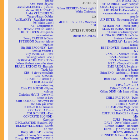
people
ARTISTES (1963)
45 TOURS
AMC feiert 20 jahre
4TH & BROADWAY Sampler
André MALRAUX - Discours
ABBA - Lay all your love on me
Sidney BECHET - Silent night /
de mai 68 [ACÉTATE]
AIR FRANCE - Escale-Party,
White Christmas
André VERCHUREN -
vacances dansantes autour du
Tangos/Pasos-Dobles
monde
CD
Art BLAKEY - Jazz Messengers
AIR INTER - Notre monde c'est
MERCEDES BENZ - Mercedes
70 [White Label]
la France
190
AZ - Compilations
Al MARTINO - Torero (maxi)
85150/85151 [White Labels]
ALAN PARSONS PROJECT -
AUTRES SUPPORTS
BEETHOVEN - Disque de
The turn of a friendly card
démonstration
ALPHA BLONDY & the Solar
Divine MADNESS
Benny CARTER & Oscar
System - Révolution
PETERSON Quartet - Alone
BARCLAY - Le son de la
together
rumeur
Big Bill BROONZY - Last
BEETHOVEN - Symphonies 1
session volume 1
& 2
Billy Joe ROYAL - Test
BIZZL - 12 Sommer Hits 82
Pressing [White Label]
BIZZL - Sommer Hits 83
BOBBY & THE MIDNITES -
BIZZL - Sommer Hits 84
Where the beat meets the street
BIZZL - Tropical Hits 87
BRASIL EXPORT 73 - Brussels
BMG ARIOLA Belgium -
Trade Fair
Bonjour la France
CBS - 4 slows enchaînés
Brian ENO - Ambient 1 - Music
CBS - Slows 87
for airports
CHARLIE - Charlie (5)
Brian ENO - Ambient 4 - On
CHER - Love and
Land
understanding
CBS - Été 73 vol.1
Chris DE BURGH - Flying
Céline DION - I'm alive
colours
Céline DION - My heart will go
Christine McVIE - Love will
on
show us how
CHILL FAC-TORR - Twist
Cliff RICHARD - Now you see
(round'n'round)
me, now you don't
CHURCH - Starfish
COCA-COLA Chansons
CLASH - The Magnificent
COCA-COLA Disco
Seven / The Call Up
COLD CHISEL - East
CULTURE DANCE 7 - House
CONCRETE BLONDE -
Mix
Caroline
CURE - Pornography
DÉCLARATION (fiscale) 1964
DAVE - Dave [White Label]
DELHAY/LECOUDE - Succès
Debbie HARRY - Rockbird
de Paris
DEVO - Q: Are we not men?
Dizzy GILLESPIE - Sonny
DEXYS MIDNIGHT
Rollins / Sonny Stitt sessions
RUNNERS & Kevin Rowland -
Django REINHARDT n°73610
Too-Rye-Ay