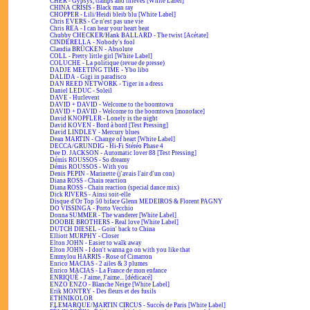
CHER - Gypsys, tramps and thieves [White Label]
CHINA CRISIS - Black man ray
CHOPPER - Lili/Heidi bleib blu [White Label]
Chris EVERS - Ce n'est pas une vie
Chris REA - I can hear your heart beat
Chubby CHECKER/Hank BALLARD - The twist [Acétate]
CINDERELLA - Nobody's fool
Claudia BRÜCKEN - Absolute
COLL - Pretty little girl [White Label]
COLUCHE - La politique (revue de presse)
DADJE MEETING TIME - Ybo libo
DALIDA - Gigi in paradisco
DAN REED NETWORK - Tiger in a dress
Daniel LEDUC - Soleil
DAVE - Hurlevent
DAVID + DAVID - Welcome to the boomtown
DAVID + DAVID - Welcome to the boomtown [monoface]
David KNOPFLER - Lonely is the night
David KOVEN - Bord à bord [Test Pressing]
David LINDLEY - Mercury blues
Dean MARTIN - Change of heart [White Label]
DECCA/GRUNDIG - Hi-Fi Stéréo Phase 4
Dee D. JACKSON - Automatic lover 88 [Test Pressing]
Démis ROUSSOS - So dreamy
Démis ROUSSOS - With you
Denis PEPIN - Marinette (j'avais l'air d'un con)
Diana ROSS - Chain reaction
Diana ROSS - Chain reaction (special dance mix)
Dick RIVERS - Ainsi soit-elle
Disque d'Or Top 50 biface Glenn MEDEIROS & Florent PAGNY
DO VISSINGA - Porto Vecchio
Donna SUMMER - The wanderer [White Label]
DOOBIE BROTHERS - Real love [White Label]
DUTCH DIESEL - Goin' back to China
Elliott MURPHY - Closer
Elton JOHN - Easier to walk away
Elton JOHN - I don't wanna go on with you like that
Emmylou HARRIS - Rose of Cimarron
Enrico MACIAS - 2 ailes & 3 plumes
Enrico MACIAS - La France de mon enfance
ENRIQUÉ - J'aime, J'aime... [dédicacé]
ENZO ENZO - Blanche Neige [White Label]
Erik MONTRY - Des fleurs et des fusils
ETHNIKOLOR
F.LEMARQUE/MARTIN CIRCUS - Succès de Paris [White Label]