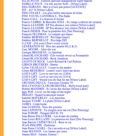
FÉLIX POTIN - Édition spéciale inauguration super-marché
FAMILLE FOUX - Un très joyeux Noël... [White Label]
Félix FAIRANO - Moi je n'suis pas pressé [ACÉTATE]
FFF - AC² N [White Label]
FIDO STEAKY - Les plus belles musiques de films
FINE YOUNG CANNIBALS - The flame
France GALL - La chanson d'Azima
Francis CABREL & Mercedes SOSA - Yo vengo a ofrecer mi corazon
Francis LEANDRI - EP Ton absence, ton silence [White Label]
Francis LEANDRI - SP Ton absence, ton silence [White Label]
Franck DIDIER - Pour la première fois [Test Pressing]
François FELDMAN - Le serpent qui danse
Frédéric BERTHELOT - Privilège [maxi]
Frédéric BERTHELOT - Privilège [SP]
G-I JOE - (I'm sorry) Don't worry tonite
GÉNÉRATION 60 - Hits des années 60 (1 & 2)
Gary MOORE - After the war
Georges BRASSENS - Le fantôme
Gérard BLANCHARD - Elle voulait revoir sa Normandie
Gérard BLANCHARD - Rock Amadour
GIANTS OF ROCK - Little Richard & Carl Perkins
GIBSON BROTHERS - Sheela
Gilles VIGNEAULT - I went to the market
Glenn MEDEIROS - Lonely won't leave me alone
GOD'S GIFT - Love to see you cry (1304)
GOD'S GIFT - Love to see you cry (1314)
GOD'S GIFT - Would you do that for me [White Label]
GRUNDIG/DECCA - Concours Cosmos 70
HOLLYWOOD CLUB ORCHESTRA - Hollywood party
Hubert MANDRIN - Si j'avais des dollars [White Label]
Iggy POP - Livin' on the edge of the night
IMAGES - Quand la musique tourne
Isabelle MAYEREAU - Les mouches
Jacques YVART - Le phare [White Label]
JAMES - Come home
Jean GUIDONI - Tous des putains
Jean LAPOINTE - Tu jongles avec ma vie [Test Pressing]
Jean TOPART - Peugeot 604 SL V6
Jean-Bruno FALGUIÈRE - Les écrans de cinéma
Jean-Louis ROLLAND - La jeunesse est finie [Test Pressing]
Jean-Patrick CAPDEVIELLE - Born to cry
JEAN-PHILIPPE - Pardonne
Jean-Pierre CASSEL - On s'accorde et on [White Label]
Jeane MANSON - Les larmes aux yeux
Jeanne MAS - Johnny Johnny ²