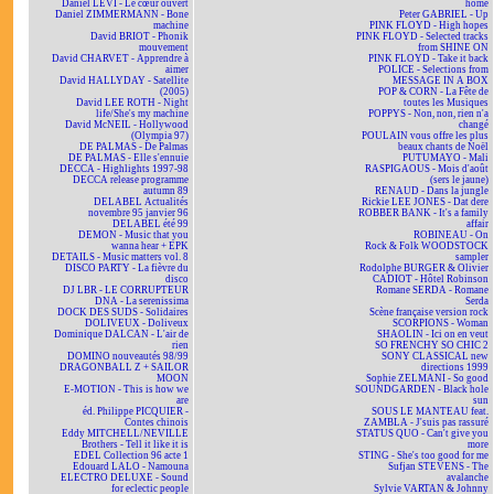
Daniel LEVI - Le cœur ouvert
home
Daniel ZIMMERMANN - Bone
Peter GABRIEL - Up
machine
PINK FLOYD - High hopes
David BRIOT - Phonik
PINK FLOYD - Selected tracks
mouvement
from SHINE ON
David CHARVET - Apprendre à
PINK FLOYD - Take it back
aimer
POLICE - Selections from
David HALLYDAY - Satellite
MESSAGE IN A BOX
(2005)
POP & CORN - La Fête de
David LEE ROTH - Night
toutes les Musiques
life/She's my machine
POPPYS - Non, non, rien n'a
David McNEIL - Hollywood
changé
(Olympia 97)
POULAIN vous offre les plus
DE PALMAS - De Palmas
beaux chants de Noël
DE PALMAS - Elle s'ennuie
PUTUMAYO - Mali
DECCA - Highlights 1997-98
RASPIGAOUS - Mois d'août
DECCA release programme
(sers le jaune)
autumn 89
RENAUD - Dans la jungle
DELABEL Actualités
Rickie LEE JONES - Dat dere
novembre 95 janvier 96
ROBBER BANK - It's a family
DELABEL été 99
affair
DEMON - Music that you
ROBINEAU - On
wanna hear + EPK
Rock & Folk WOODSTOCK
DETAILS - Music matters vol. 8
sampler
DISCO PARTY - La fièvre du
Rodolphe BURGER & Olivier
disco
CADIOT - Hôtel Robinson
DJ LBR - LE CORRUPTEUR
Romane SERDA - Romane
DNA - La serenissima
Serda
DOCK DES SUDS - Solidaires
Scène française version rock
DOLIVEUX - Doliveux
SCORPIONS - Woman
Dominique DALCAN - L'air de
SHAOLIN - Ici on en veut
rien
SO FRENCHY SO CHIC 2
DOMINO nouveautés 98/99
SONY CLASSICAL new
DRAGONBALL Z + SAILOR
directions 1999
MOON
Sophie ZELMANI - So good
E-MOTION - This is how we
SOUNDGARDEN - Black hole
are
sun
éd. Philippe PICQUIER -
SOUS LE MANTEAU feat.
Contes chinois
ZAMBLA - J'suis pas rassuré
Eddy MITCHELL/NEVILLE
STATUS QUO - Can't give you
Brothers - Tell it like it is
more
EDEL Collection 96 acte 1
STING - She's too good for me
Edouard LALO - Namouna
Sufjan STEVENS - The
ELECTRO DELUXE - Sound
avalanche
for eclectic people
Sylvie VARTAN & Johnny