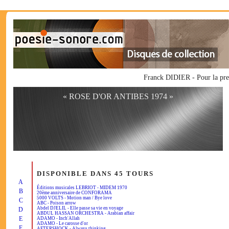
Franck DIDIER - Pour la pre
« ROSE D'OR ANTIBES 1974 »
DISPONIBLE DANS 45 TOURS
A
Éditions musicales LEBRIOT - MIDEM 1970
B
20ème anniversaire de CONFORAMA
5000 VOLTS - Motion man / Bye love
C
ABC - Poison arrow
Abdel DJELIL - Elle passe sa vie en voyage
D
ABDUL HASSAN ORCHESTRA - Arabian affair
E
ADAMO - Inch'Allah
ADAMO - Le carosse d'or
F
AFTERSHOCK - Always thinking