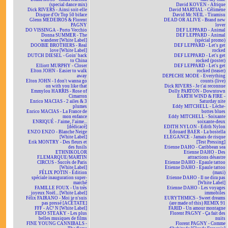
(special dance mix)
David KOVEN - Afrique
Dick RIVERS - Ainsi soit-elle
David MARTIAL - Célimène
Disque d'Or Top 50 biface
David Mc NEIL - Tiramisu
Glenn MEDEIROS & Florent
DEAD OR ALIVE - Brand new
PAGNY
lover
DO VISSINGA - Porto Vecchio
DEF LEPPARD - Animal
Donna SUMMER - The
DEF LEPPARD - Animal
wanderer [White Label]
(spécial promo)
DOOBIE BROTHERS - Real
DEF LEPPARD - Let's get
love [White Label]
rocked
DUTCH DIESEL - Goin' back
DEF LEPPARD - Let's get
to China
rocked (poster)
Elliott MURPHY - Closer
DEF LEPPARD - Let's get
Elton JOHN - Easier to walk
rocked (teaser)
away
DEPECHE MODE - Everything
Elton JOHN - I don't wanna go
counts (live)
on with you like that
Dick RIVERS - Je t'ai reconnue
Emmylou HARRIS - Rose of
Dolly PARTON - Downtown
Cimarron
EARTH WIND & FIRE -
Enrico MACIAS - 2 ailes & 3
Saturday nite
plumes
Eddy MITCHELL - Lèche-
Enrico MACIAS - La France de
bottes blues
mon enfance
Eddy MITCHELL - Soixante
ENRIQUÉ - J'aime, J'aime...
soixante-deux
[dédicacé]
EDITH NYLON - Edith Nylon
ENZO ENZO - Blanche Neige
Edouard BAER - La bostella
[White Label]
ELEGANCE - Jamais de risque
Erik MONTRY - Des fleurs et
[Test Pressing]
des fusils
Etienne DAHO - Caribbean sea
ETHNIKOLOR
Etienne DAHO - Des
F.LEMARQUE/MARTIN
attractions désastre
CIRCUS - Succès de Paris
Etienne DAHO - Epaule tattoo
[White Label]
Etienne DAHO - Epaule tattoo
FÉLIX POTIN - Édition
(maxi)
spéciale inauguration super-
Etienne DAHO - Il ne dira pas
marché
[White Label]
FAMILLE FOUX - Un très
Etienne DAHO - Les voyages
joyeux Noël... [White Label]
immobiles
Félix FAIRANO - Moi je n'suis
EURYTHMICS - Sweet dreams
pas pressé [ACÉTATE]
(are made of this) REMIX 91
FFF - AC² N [White Label]
FARID - Un amour montagne
FIDO STEAKY - Les plus
Florent PAGNY - Ça fait des
belles musiques de films
nuits
FINE YOUNG CANNIBALS -
Florent PAGNY - Comme