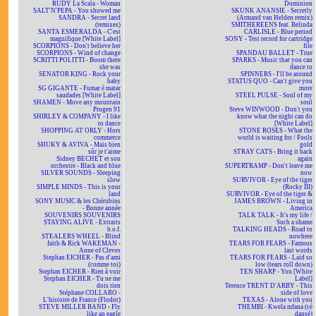
RUDY La Scala - Woman
Dominion
SALT'N'PEPA - You showed me
SKUNK ANANSIE - Secretly
SANDRA - Secret land
(Armand van Helden remix)
(remixes)
SMITHEREENS feat. Belinda
SANTA ESMERALDA - C'est
CARLISLE - Blue period
magnifique [White Label]
SONY - Test record for cartridge
SCORPIONS - Don't believe her
file
SCORPIONS - Wind of change
SPANDAU BALLET - True
SCRITTI POLITTI - Boom there
SPARKS - Music that you can
she was
dance to
SENATOR KING - Rock your
SPINNERS - I'll be around
baby
STATUS QUO - Can't give you
SG GIGANTE - Fumar é matar
more
saudades [White Label]
STEEL PULSE - Soul of my
SHAMEN - Move any mountain
soul
Progen 91
Steve WINWOOD - Don't you
SHIRLEY & COMPANY - I like
know what the night can do
to dance
[White Label]
SHOPPING AT ORLY - Hors
STONE ROSES - What the
commerce
world is waiting for / Fools
SHUKY & AVIVA - Mais bien
gold
sûr je t'aime
STRAY CATS - Bring it back
Sidney BECHET et son
again
orchestre - Black and blue
SUPERTRAMP - Don't leave me
SILVER SOUNDS - Sleeping
now
slow
SURVIVOR - Eye of the tiger
SIMPLE MINDS - This is your
(Rocky III)
land
SURVIVOR - Eye of the tiger &
SONY MUSIC & les Chérubins
JAMES BROWN - Living in
- Bonne année
America
SOUVENIRS SOUVENIRS
TALK TALK - It's my life /
STAYING ALIVE - Extraits
Such a shame
b.o.f.
TALKING HEADS - Road to
STEALERS WHEEL - Blind
nowhere
faith & Rick WAKEMAN -
TEARS FOR FEARS - Famous
Anne of Cleves
last words
Stephan EICHER - Pas d'ami
TEARS FOR FEARS - Laid so
(comme toi)
low (tears roll down)
Stephan EICHER - Rien à voir
TEN SHARP - You [White
Stephan EICHER - Tu ne me
Label]
dois rien
Terence TRENT D'ARBY - This
Stéphane COLLARO -
side of love
L'histoire de France (Flodor)
TEXAS - Alone with you
STEVE MILLER BAND - Fly
THEMBI - Kwela mfana (cé
like an eagle
dansé)