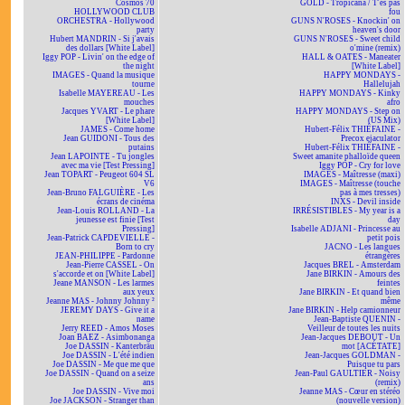
Cosmos 70
GOLD - Tropicana / T'es pas
HOLLYWOOD CLUB
fou
ORCHESTRA - Hollywood
GUNS N'ROSES - Knockin' on
party
heaven's door
Hubert MANDRIN - Si j'avais
GUNS N'ROSES - Sweet child
des dollars [White Label]
o'mine (remix)
Iggy POP - Livin' on the edge of
HALL & OATES - Maneater
the night
[White Label]
IMAGES - Quand la musique
HAPPY MONDAYS -
tourne
Hallelujah
Isabelle MAYEREAU - Les
HAPPY MONDAYS - Kinky
mouches
afro
Jacques YVART - Le phare
HAPPY MONDAYS - Step on
[White Label]
(US Mix)
JAMES - Come home
Hubert-Félix THIÉFAINE -
Jean GUIDONI - Tous des
Precox ejaculator
putains
Hubert-Félix THIÉFAINE -
Jean LAPOINTE - Tu jongles
Sweet amanite phalloïde queen
avec ma vie [Test Pressing]
Iggy POP - Cry for love
Jean TOPART - Peugeot 604 SL
IMAGES - Maîtresse (maxi)
V6
IMAGES - Maîtresse (touche
Jean-Bruno FALGUIÈRE - Les
pas à mes tresses)
écrans de cinéma
INXS - Devil inside
Jean-Louis ROLLAND - La
IRRÉSISTIBLES - My year is a
jeunesse est finie [Test
day
Pressing]
Isabelle ADJANI - Princesse au
Jean-Patrick CAPDEVIELLE -
petit pois
Born to cry
JACNO - Les langues
JEAN-PHILIPPE - Pardonne
étrangères
Jean-Pierre CASSEL - On
Jacques BREL - Amsterdam
s'accorde et on [White Label]
Jane BIRKIN - Amours des
Jeane MANSON - Les larmes
feintes
aux yeux
Jane BIRKIN - Et quand bien
Jeanne MAS - Johnny Johnny ²
même
JEREMY DAYS - Give it a
Jane BIRKIN - Help camionneur
name
Jean-Baptiste QUENIN -
Jerry REED - Amos Moses
Veilleur de toutes les nuits
Joan BAEZ - Asimbonanga
Jean-Jacques DEBOUT - Un
Joe DASSIN - Kanterbräu
mot [ACÉTATE]
Joe DASSIN - L'été indien
Jean-Jacques GOLDMAN -
Joe DASSIN - Me que me que
Puisque tu pars
Joe DASSIN - Quand on a seize
Jean-Paul GAULTIER - Noisy
ans
(remix)
Joe DASSIN - Vive moi
Jeanne MAS - Cœur en stéréo
Joe JACKSON - Stranger than
(nouvelle version)