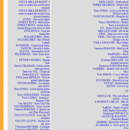
STEVE MILLER BAND - I
THIN LIZZY - Dedication
want to make the world turn
THREE DEGREES - What I did
around
for love
STEVE MILLER BAND - I
Tom JONES - Love is in the air
want to make the world turn
[White Label]
around (maxi)
TONTON DAVID - Peuples du
STING - The soul cages
monde
STREET BOYS - Red moon
Tracy CHAPMAN - Talkin
STREET BOYS - Some folks
'bout a revolution
(come bring your love to me)
U2 - Jesus-Christ & John
STYLISTICS - You are
MELLENCAMP - Do re mi
beautiful
UB40 - Sing our own song
SUGARCUBES - Deus
UB40 - The way you do the
SUGARCUBES - Hit [White
things you do
Label]
VAILLANCOURT - Bon temps
SUNSHINE - Come back baby
rouler
SWITCH - Switch it baby
Vanessa PARADIS - Marilyn &
SYLVIA - Automatic lover
John
TÉLÉPHONE - New York avec
WARNING - Rock
toi
city/Commando
TÉTINES NOIRES - Streap
William SHELLER - Un
Teac
homme heureux
Tanita TIKARAM - Little sister
Youssou N'DOUR & Peter
leaving town
GABRIEL - Shakin' the tree (DJ
Tanya St VAL - Tropical
edit)
Teresa KELLY - Johnnie
Yves SIMON - 2 ou 3 choses
TINA pour RIPOLIN - Vive le
pour elle
grand ripolinage
ZUCCHERO - Diavolo in me
TINTIN HEBDO - La chasse
ZZTOP - Doubleback
aux bruits
ZZTOP - Give it up
Tom JONES - Green green grass
CD
of home
Tony STEFANIDIS - Visions
1969 CLUB - The red album
Trini LOPEZ - America /
4YOU - 4 you
Kansas City
A PERFECT CIRCLE - Mer de
Van McCOY - Soul Cha Cha
noms
VAN MORRISON - Ivory tower
AaRON - Seeds of gold
Vanessa PARADIS - L'amour en
ABC Radio Networks -
soi [Test Pressing]
American TOP 40 # 51
VELVET GLOVE - Last day of
AGNÈS B. & la FNAC -
summer
Dernière Bande
VELVET GLOVE - Sweet was
AKIRISE - Brouiller l'écoute
my rose
ALABAMA 3 - Ain't goin' to
Véronique RIVIÈRE - Georges
Goa
Véronique RIVIÈRE - Première