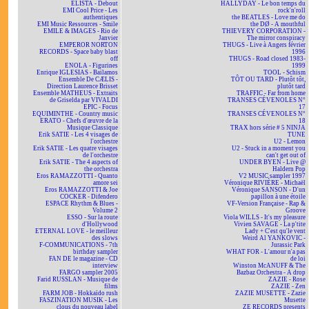
ELISTA - Debout
HALLYDAY - Le bon temps du
EMI Cool Price - Les
rock'n'roll
authentiques
the BEATLES - Love me do
EMI Music Ressources - Smile
the DØ - A mouthful
EMILE & IMAGES - Rio de
THIEVERY CORPORATION -
Janvier
The mirror conspiracy
EMPEROR NORTON
THUGS - Live à Angers février
RECORDS - Space baby blast
1996
off
THUGS - Road closed 1983-
ENOLA - Figurines
1999
Enrique IGLESIAS - Bailamos
TOOL - Schism
Ensemble De CÆLIS -
TÔT OU TARD - Plutôt tôt,
Direction Laurence Brisset
plutôt tard
Ensemble MATHEUS - Extraits
TRAFFIC - Far from home
de Griselda par VIVALDI
TRANSES CÉVENOLES N°
EPIC - Focus
17
EQUIMINTHE - Country music
TRANSES CÉVENOLES N°
ERATO - Chefs d'œuvre de la
18
Musique Classique
TRAX hors série # 5 NINJA
Erik SATIE - Les 4 visages de
TUNE
l'orchestre
U2 - Lemon
Erik SATIE - Les quatre visages
U2 - Stuck in a moment you
de l'orchestre
can't get out of
Erik SATIE - The 4 aspects of
UNDER BYEN - Live @
the orchestra
Haldern Pop
Eros RAMAZZOTTI - Quanto
V2 MUSIC sampler 1997
amore sei
Véronique RIVIÈRE - Michaël
Eros RAMAZZOTTI & Joe
Véronique SANSON - D'un
COCKER - Difendero
papillon à une étoile
ESPACE Rhythm & Blues -
VF-Version Française - Rap &
Volume 2
Groove
ESSO - Sur la route
Viola WILLS - It's my pleasure
d'Hollywood
Vivien SAVAGE - La p'tite
ETERNAL LOVE - le meilleur
Lady + C'est qu'le vent
des slows
Weird Al YANKOVIC -
F-COMMUNICATIONS - 7th
Jurassic Park
birthday sampler
WHAT FOR - L'amour n'a pas
FAN DE le magazine - CD
de loi
interview
Winston McANUFF & The
FARGO sampler 2005
Bazbaz Orchestra - A drop
Farid RUSSLAN - Musique de
ZAZIE - Rose
films
ZAZIE - Zen
FARM JOB - Hokkaïdo rush
ZAZIE MUSETTE - Zazie
FASZINATION MUSIK - Les
Musette
clous du nouveau label
ZE RECORDS presents