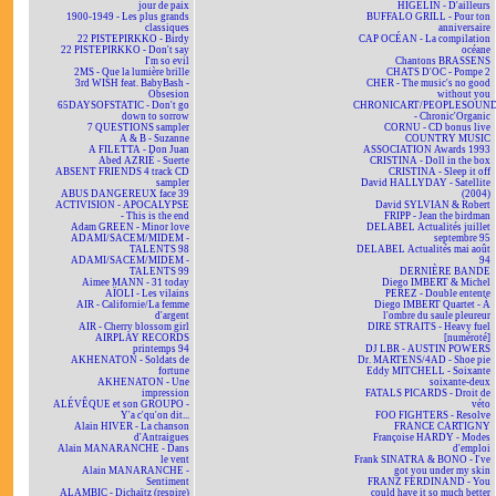
jour de paix
HIGELIN - D'ailleurs
1900-1949 - Les plus grands
BUFFALO GRILL - Pour ton
classiques
anniversaire
22 PISTEPIRKKO - Birdy
CAP OCÉAN - La compilation
22 PISTEPIRKKO - Don't say
océane
I'm so evil
Chantons BRASSENS
2MS - Que la lumière brille
CHATS D'OC - Pompe 2
3rd WISH feat. BabyBash -
CHER - The music's no good
Obsesion
without you
65DAYSOFSTATIC - Don't go
CHRONICART/PEOPLESOUN
down to sorrow
- Chronic'Organic
7 QUESTIONS sampler
CORNU - CD bonus live
A & B - Suzanne
COUNTRY MUSIC
A FILETTA - Don Juan
ASSOCIATION Awards 1993
Abed AZRIÉ - Suerte
CRISTINA - Doll in the box
ABSENT FRIENDS 4 track CD
CRISTINA - Sleep it off
sampler
David HALLYDAY - Satellite
ABUS DANGEREUX face 39
(2004)
ACTIVISION - APOCALYPSE
David SYLVIAN & Robert
- This is the end
FRIPP - Jean the birdman
Adam GREEN - Minor love
DELABEL Actualités juillet
ADAMI/SACEM/MIDEM -
septembre 95
TALENTS 98
DELABEL Actualités mai août
ADAMI/SACEM/MIDEM -
94
TALENTS 99
DERNIÈRE BANDE
Aimee MANN - 31 today
Diego IMBERT & Michel
AÏOLI - Les vilains
PEREZ - Double entente
AIR - Californie/La femme
Diego IMBERT Quartet - À
d'argent
l'ombre du saule pleureur
AIR - Cherry blossom girl
DIRE STRAITS - Heavy fuel
AIRPLAY RECORDS
[numéroté]
printemps 94
DJ LBR - AUSTIN POWERS
AKHENATON - Soldats de
Dr. MARTENS/4AD - Shoe pie
fortune
Eddy MITCHELL - Soixante
AKHENATON - Une
soixante-deux
impression
FATALS PICARDS - Droit de
ALÉVÊQUE et son GROUPO -
véto
Y'a c'qu'on dit...
FOO FIGHTERS - Resolve
Alain HIVER - La chanson
FRANCE CARTIGNY
d'Antraigues
Françoise HARDY - Modes
Alain MANARANCHE - Dans
d'emploi
le vent
Frank SINATRA & BONO - I've
Alain MANARANCHE -
got you under my skin
Sentiment
FRANZ FERDINAND - You
ALAMBIC - Dichaïtz (respire)
could have it so much better