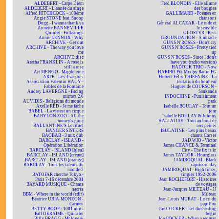
ALDEBERT - Carpe Diem
Fred BLONDIN - Elle allume
ALDEBERT - L'année du singe
des bougies
Alfred HITCHCOCK - 100ème
GALLIMARD - Poèmes en
Angie STONE feat. Snoop
chansons
Dogg - I wanna thank ya
Général ALCAZAR - Le rude et
Annette BANNEVILLE
le sensible
Quintet - Folksongs
GLOSTER - Kiss
Annie LENNOX - Why
GROUNDATION - A miracle
ARCHIVE - Get out
GUNS N'ROSES - Don't cry
ARCHIVE - The way you love
GUNS N'ROSES - Pretty tied
me
up
ARCHIVE:disc
GUNS N'ROSES - Since I don't
Aretha FRANKLIN - A rose is
have you (radio version)
still a rose
HADOUK TRIO - Now
Art MENGO - Magdeleine
HARIBO Pik Mix by Radio FG
ARTE - Les 4 saisons
Hubert-Félix THIÉFAINE - La
Association Valentin HAÜY -
tentation du bonheur
Fables de la Fontaine
Hugues de COURSON -
Audrey LAVERGNE - Facing
Sankanda
mirrors 2.0
INDOCHINE - Punishment
AUVIDIS - Religions du monde
park
Axelle RED - Je me fâche
Isabelle BOULAY - Tout un
BABEL - La vie est un cirque
jour
BABYLON ZOO - All the
Isabelle BOULAY & Johnny
money's gone
HALLYDAY - Tout au bout de
BALLANTINE'S Le rituel
nos peines
BANGER SISTERS
ISULATINE - Les plus beaux
BAOBAB - 3 mix dub
chants Corses
BARCLAY - ISLAND -
JAD WIO - Victor
Opération Libération
James CHANCE & Terminal
BARCLAY - ISLAND [bleu]
City - The fix is in
BARCLAY - ISLAND [crème]
James TAYLOR - Hourglass
BARCLAY - ISLAND [orange]
JAMIROQUAI - Black
BARCLAY - Tous les talents du
capricorn day
monde 2
JAMIROQUAI - High times,
BATOFAR cherche Tokyo -
singles 1992-2006
Paris 7-16 décembre 2001
Jean ROCHEFORT - Histoires
BAYARD MUSIQUE - Chants
de voyages
sacrés
Jean-Jacques MILTEAU - JJ
BBM - Where in the world (edit)
Milteau
Béatrice URIA-MONZON -
Jean-Louis MURAT - Le cri du
Carmen
papillon
BETTY BOOP - 1001 nuits
Joe COCKER - Let the healing
Bill DERAIME - Qui a bu
begin
Billy BRAGG - Mr love &
Joe COCKER - When a woman