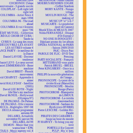
selection 2004
MEXISONOR - Palais Garnier
COCHONOU 25ème
MOEBIUS HENDRIX COGHE
anniversaire - 3 grands succès
- Coffret Stardom
COLDPLAY - Left right left
MORY KANTE - Nongo
right left
village
COLUMBIA - Artist News 4
MOULIN ROUGE - The
mars 1998
making of
COLUMBIA 96 - The road
MUSIC UP ! n° 5-6-7
ahead
MUSICARTE - Le gondolier
COLUMBIA Et toi t'écoutes
(port de Cannes)
quoi ? 96
Muzik'Elles de MEAUX 2007
ÉDIT MUTUEL - Collection
Nilda FERNANDEZ - Disque
CRÉOLE CHOIR OF CUBA -
d'Or Europe 2
Tande-la
NO ONE IS INNOCENT -
CYRIUS - Le sang des roses
Dépliant promo du 1er album
DÉCOUVREZ-LES AVANT
OPÉRA NATIONAL de PARIS
LES AUTRES volume 4
- Saison 2009/2010
NCE PARTY - le meilleur de
PAIC - Disco Paic
la Dance
PAROLE DE FLIC - DVD Test
Daniel LAVOIE - Docteur
Pressing
tendresse
PARTI SOCIALISTE - François
Daniel LEVI - Le cœur ouvert
MITTERRAND vous parle
aniel ZIMMERMANN - Bone
Patrick BRUEL - BRUEL
machine
Peter KINGSBERY - Once in a
David BRIOT - Phonik
million
mouvement
PHILIPS la nouvelle génération
vid CHARVET - Apprendre à
de l'image...
aimer
PHONOSCOPE - Le pont de la
avid HALLYDAY - Satellite
rivière Kwaï (Marseille)
(2005)
PHONOSCOPE - Moulin
David LEE ROTH - Night
Rouge (Paris)
life/She's my machine
PHOTOCHROM - Blanquette
David McNEIL - Hollywood
de LIMOUX
(Olympia 97)
PHOTOCHROM - La corrida
DE PALMAS - De Palmas
(tauromachie)
DE PALMAS - Elle s'ennuie
PHOTOCHROM - Sardane du
ECCA - Highlights 1997-98
Byrrh (cuve BYRRH)
DECCA release programme
Pierre LESCURE - Golden Hit-
autumn 89
Parade
DELABEL Actualités
PIRATES DES CARAÏBES -
novembre 95 janvier 96
Jusqu'au bout du monde
DELABEL été 99
PJ HARVEY - To bring you my
DEMON - Music that you
love
wanna hear + EPK
PORTELLI En Concert
TAILS - Music matters vol. 8
PULP - His 'n' hers