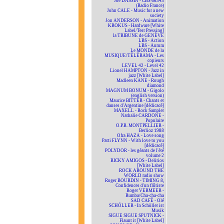
Joe DASSIN - CBS 66343
(Radio France)
John CALE - Music for a new
society
Jon ANDERSON - Animation
KROKUS - Hardware [White
Label/Test Pressing]
la TRIBUNE de GENÈVE
LBS - Action
LBS - Aurum
Le MONDE de la
MUSIQUE/TÉLÉRAMA - Les
copieurs
LEVEL 42 - Level 42
Lionel HAMPTON - Jazz in
jazz [White Label]
Madleen KANE - Rough
diamond
MAGNUM BONUM - Gigolo
(english version)
Maurice BITTER - Chants et
danses d'Argentine [dédicacé]
MAXELL - Rock Sampler
Nathalie CARDONE -
Populaire
O.P.R. MONTPELLIER -
Berlioz 1988
Ofra HAZA - Love song
Patti FLYNN - With love to you
[dédicacé]
POLYDOR - les géants de l'été
volume 2
RICKY AMIGOS - Delirios
[White Label]
ROCK AROUND THE
WORLD radio show
Roger BOURDIN - TIMING 8,
Confidences d'un flûtiste
Roger VERMEER -
Rumba/Cha-cha-cha
SAD CAFÉ - Olé
SCHÖLLER - In Schöller ist
Musik
SIGUE SIGUE SPUTNICK -
Flaunt it [White Label]