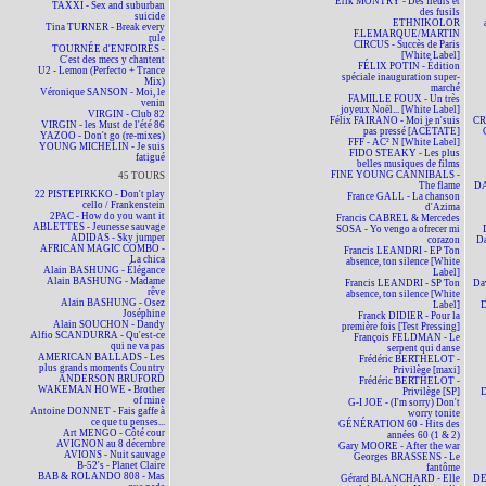
Erik MONTRY - Des fleurs et
TAXXI - Sex and suburban
des fusils
suicide
ETHNIKOLOR
Tina TURNER - Break every
F.LEMARQUE/MARTIN
rule
CIRCUS - Succès de Paris
TOURNÉE d'ENFOIRÉS -
[White Label]
C'est des mecs y chantent
FÉLIX POTIN - Édition
U2 - Lemon (Perfecto + Trance
spéciale inauguration super-
Mix)
marché
Véronique SANSON - Moi, le
FAMILLE FOUX - Un très
venin
joyeux Noël... [White Label]
VIRGIN - Club 82
Félix FAIRANO - Moi je n'suis
CR
VIRGIN - les Must de l'été 86
pas pressé [ACÉTATE]
YAZOO - Don't go (re-mixes)
FFF - AC² N [White Label]
YOUNG MICHELIN - Je suis
FIDO STEAKY - Les plus
fatigué
belles musiques de films
FINE YOUNG CANNIBALS -
45 TOURS
The flame
DA
22 PISTEPIRKKO - Don't play
France GALL - La chanson
cello / Frankenstein
d'Azima
2PAC - How do you want it
Francis CABREL & Mercedes
ABLETTES - Jeunesse sauvage
SOSA - Yo vengo a ofrecer mi
ADIDAS - Sky jumper
corazon
D
AFRICAN MAGIC COMBO -
Francis LEANDRI - EP Ton
La chica
absence, ton silence [White
Alain BASHUNG - Élégance
Label]
Alain BASHUNG - Madame
Francis LEANDRI - SP Ton
Da
rêve
absence, ton silence [White
Alain BASHUNG - Osez
Label]
D
Joséphine
Franck DIDIER - Pour la
Alain SOUCHON - Dandy
première fois [Test Pressing]
Alfio SCANDURRA - Qu'est-ce
François FELDMAN - Le
qui ne va pas
serpent qui danse
AMERICAN BALLADS - Les
Frédéric BERTHELOT -
plus grands moments Country
Privilège [maxi]
ANDERSON BRUFORD
Frédéric BERTHELOT -
WAKEMAN HOWE - Brother
Privilège [SP]
D
of mine
G-I JOE - (I'm sorry) Don't
Antoine DONNET - Fais gaffe à
worry tonite
ce que tu penses...
GÉNÉRATION 60 - Hits des
Art MENGO - Côté cour
années 60 (1 & 2)
AVIGNON au 8 décembre
Gary MOORE - After the war
AVIONS - Nuit sauvage
Georges BRASSENS - Le
B-52's - Planet Claire
fantôme
BAB & ROLANDO 808 - Mas
Gérard BLANCHARD - Elle
DE