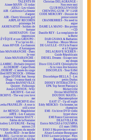
TALENTS 99
Christian DELAGRANGE -
Aimee MANN - 31 today
Non reste moi
AÏOLI - Les vilains
CLUB HOLLYWOOD
AIR - Californie/La femme
CHEWING-GUM - N° 1 à 68
d'argent
CODE MERCURY - Dossier de
AIR - Cherry blossom girl
presse sonore
AIRPLAY RECORDS
CRANBERRIES - No need to
printemps 94
argue
AKHENATON - Soldats de
DAME LA MANO - Bio promo
fortune
+ CD
AKHENATON - Une
Danièle REY - La complainte de
impression
la Butte
ÉVÊQUE et son GROUPO -
DAR GNAWA & Barbarins
Y'a c'qu'on dit...
Fourchus - Mosso Mosso
Alain HIVER - La chanson
DE GAULLE - OUI à la France
d'Antraigues
et à l'Algérie
lain MANARANCHE - Dans
DELAGRAVE/SCEREN -
le vent
Guide Républicain
Alain MANARANCHE -
DIESEL Dreams - Escape into
Sentiment
my dream
LAMBIC - Dichaïtz (respire)
Disco COLGATE Chlorophylle
ALDEBERT - Carpe Diem
- Si tu veux être heureux
DEBERT - L'année du singe
DISCOFLEX - Tour Eiffel
lfred HITCHCOCK - 100ème
(Paris)
Angie STONE feat. Snoop
Discothèque BELLA 2 - Les
Dogg - I wanna thank ya
petits Dudus
Annette BANNEVILLE
DISNEY INTERACTIVE -
Quintet - Folksongs
EPK Top Secret/Panique à
Annie LENNOX - Why
Mickeyville
ARCHIVE - Get out
Divine MADNESS
RCHIVE - The way you love
DOUDOU MASTA -
me
Mastamorphoze
ARCHIVE:disc
EAST 17 - Up all night
retha FRANKLIN - A rose is
Eddy MERCKS - Un homme, un
still a rose
champion
Art MENGO - Magdeleine
EMI - Un hiver DVD vidéo
ARTE - Les 4 saisons
hyper show
ssociation Valentin HAÜY -
EMI France Convention
Fables de la Fontaine
DEAUVILLE 86
Audrey LAVERGNE - Facing
Enrico MACIAS à l'OLYMPIA
mirrors 2.0
(11 mars 1980)
VIDIS - Religions du monde
ESSO 3 Ma province et moi -
Axelle RED - Je me fâche
Alsace Lorraine Bourgogne
BABEL - La vie est un cirque
ESSO La route joyeuse - Pays
BABYLON ZOO - All the
Basque & Gascogne