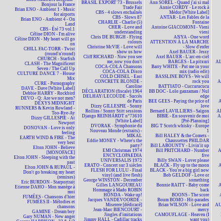
BRASIL EXPORT 73 - Brussels
Ann SOREL - Quand j'ai si mal
Bonjour la France
Trade Fair
Annie CORDY - Le rock à
Brian ENO - Ambient 1 - Music
CBS - 4 slows enchaînés
Médor [White Label]
for airports
CBS - Slows 87
ANTAR - Les Fables de la
Brian ENO - Ambient 4 - On
CHARLIE - Charlie (5)
Fontaine
Land
CHER - Love and
Antoine GIACOMONI - Vieni
CBS - Été 73 vol.1
understanding
vieni
Céline DION - I'm alive
Chris DE BURGH - Flying
ANYA - One word
Céline DION - My heart will go
colours
ATTENTION À LA MARCHE
on
Christine McVIE - Love will
- Slow d'enfer
CHILL FAC-TORR - Twist
show us how
Axel BAUER - Jessy
(round'n'round)
Cliff RICHARD - Now you see
Axel BAUER - L'arc-en-ciel
CHURCH - Starfish
me, now you don't
BARGES - La pitxuri
AL
CLASH - The Magnificent
COCA-COLA Chansons
Barry WHITE - Put me in your
Seven / The Call Up
COCA-COLA Disco
mix (radio edit)
CULTURE DANCE 7 - House
COLD CHISEL - East
BASSLINE BOYS - We will
Mix
CONCRETE BLONDE -
rock you
A
CURE - Pornography
Caroline
BATTIATO - Cuccurucucu
DAVE - Dave [White Label]
DÉCLARATION (fiscale) 1964
BB DOC - Lolo ganzaman / Nul
Debbie HARRY - Rockbird
DELHAY/LECOUDE - Succès
edge
DEVO - Q: Are we not men?
de Paris
BEE GEES - Paying the price of
A
DEXYS MIDNIGHT
Dizzy GILLESPIE - Sonny
love
RUNNERS & Kevin Rowland -
Rollins / Sonny Stitt sessions
Bernard LAVILLIERS - Saïgon
AL
Too-Rye-Ay
Django REINHARDT n°73610
BIBIE - En souvenir de moi
A
Dizzy GILLESPIE - At
[White Label]
[Pré-Planning]
Newport
DVORAK - Symphonie du
BIG T Scotch whisky - Europe
DONOVAN - Love is only
Nouveau Monde (extraits) -
1
feeling
MIKAL
Bill HALEY & the Comets -
EARTH WIND & FIRE - The
Eddie MONEY - Where's the
Chaussettes PHILDAR
very best
party?
Bill LABOUNTY - Livin'it up
Elton JOHN - Believe
EMI Christmas 1974
Bill PRITCHARD - Number
A
[MONOFACE]
ENCYCLOPAEDIA
five
Elton JOHN - Sleeping with the
UNIVERSALIS 1972
Billy SWAN - Lover please
past
ERATO - Concert sur 3 siècles
BLACK - Fly up to the moon
A
Elton JOHN & RUPAUL -
FLESH FOR LULU - Final
BLACK - You're a big girl now
Don't go breaking my heart
vinyl (and live flesh)
Bob GELDOF - Love or
(remixes)
George WINSTON - December
something
Eric BURDON - Starportrait
Gilles LANGOUREAU
Bonnie RAITT - Baby come
A
Etienne DAHO - Mon manège à
Hommage à Mado ROBIN
back
moi
HONDA - Wake up!
BOONS - The score
FUMÉES - Chansons d'hier
Jacques VANDEVOORDE -
Boum BOMO - Hit-parades
FUMÉES II - Mélodies et
Miserere [dédicacé]
Brian WILSON - Love and
AU
chansons
Jean-Marc BIENCOURT -
mercy
GAMINE - Dream boy
Jingles d'imitations
CAMOUFLAGE - Heaven (I
Gary NUMAN - New anger
Jimmy HALL - Cadillac tracks
want you)