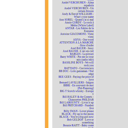
André VERCHUREN - Alma
española
André VERCHUREN - Un
certain frisson
Andy & David WILLIAMS -
What's your name
Ann SOREL - Quand j'ai si mal
Annie CORDY - Le rock à
Médor [White Label]
ANTAR - Les Fables de la
Fontaine
Antoine GIACOMONI - Vieni
vieni
ANYA - One word
ATTENTION À LA MARCHE
- Slow d'enfer
Axel BAUER - Jessy
Axel BAUER - L'arc-en-ciel
BARGES - La pitxuri
Barry WHITE - Put me in your
mix (radio edit)
BASSLINE BOYS - We will
rock you
BATTIATO - Cuccurucucu
BB DOC - Lolo ganzaman / Nul
edge
BEE GEES - Paying the price of
love
Bernard LAVILLIERS - Saïgon
BIBIE - En souvenir de moi
[Pré-Planning]
BIG T Scotch whisky - Europe
1
Bill HALEY & the Comets -
Chaussettes PHILDAR
Bill LABOUNTY - Livin'it up
Bill PRITCHARD - Number
five
Billy SWAN - Lover please
BLACK - Fly up to the moon
BLACK - You're a big girl now
Bob GELDOF - Love or
something
Bonnie RAITT - Baby come