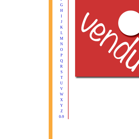
G
H
I
J
K
L
M
N
O
P
Q
R
S
T
U
V
W
X
Y
Z
0-9