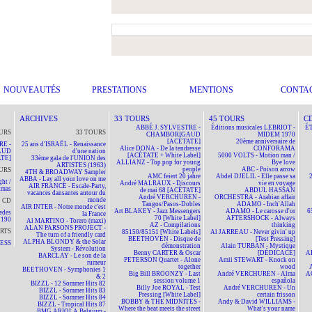
NOUVEAUTÉS
PRESTATIONS
MENTIONS
CONTA
ARCHIVES
33 TOURS
45 TOURS
C
ABBÉ J. SYLVESTRE -
Éditions musicales LEBRIOT -
ÉT
URS
33 TOURS
CHAMBORIGAUD
MIDEM 1970
[ACÉTATE]
20ème anniversaire de
RE -
25 ans d'ISRAËL - Renaissance
Alice DONA - De la tendresse
CONFORAMA
AUD
d'une nation
[ACÉTATE + White Label]
5000 VOLTS - Motion man /
TE]
33ème gala de l'UNION des
ALLIANZ - Top pop for young
Bye love
ARTISTES (1963)
people
ABC - Poison arrow
URS
4TH & BROADWAY Sampler
AMC feiert 20 jahre
Abdel DJELIL - Elle passe sa
ABBA - Lay all your love on me
ht /
André MALRAUX - Discours
vie en voyage
AIR FRANCE - Escale-Party,
tmas
de mai 68 [ACÉTATE]
ABDUL HASSAN
vacances dansantes autour du
André VERCHUREN -
ORCHESTRA - Arabian affair
monde
CD
Tangos/Pasos-Dobles
ADAMO - Inch'Allah
AIR INTER - Notre monde c'est
Art BLAKEY - Jazz Messengers
ADAMO - Le carosse d'or
6
edes
la France
70 [White Label]
AFTERSHOCK - Always
190
Al MARTINO - Torero (maxi)
AZ - Compilations
thinking
ALAN PARSONS PROJECT -
RTS
85150/85151 [White Labels]
Al JARREAU - Never givin' up
The turn of a friendly card
BEETHOVEN - Disque de
[Test Pressing]
ALPHA BLONDY & the Solar
NESS
démonstration
Alain TURBAN - Mystique
System - Révolution
Benny CARTER & Oscar
[DÉDICACÉ]
A
BARCLAY - Le son de la
PETERSON Quartet - Alone
Amii STEWART - Knock on
rumeur
together
wood
BEETHOVEN - Symphonies 1
Big Bill BROONZY - Last
André VERCHUREN - Alma
A
& 2
session volume 1
española
BIZZL - 12 Sommer Hits 82
Billy Joe ROYAL - Test
André VERCHUREN - Un
BIZZL - Sommer Hits 83
Pressing [White Label]
certain frisson
BIZZL - Sommer Hits 84
BOBBY & THE MIDNITES -
Andy & David WILLIAMS -
BIZZL - Tropical Hits 87
Where the beat meets the street
What's your name
BMG ARIOLA Belgium -