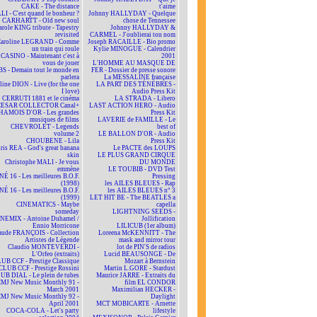
CAKE - The distance
t'aime
LI - C'est quand le bonheur ?
Johnny HALLYDAY - Quelque
CARHARTT - Old new soul
chose de Tennessee
arole KING tribute - Tapestry
Johnny HALLYDAY &
revisited
CARMEL - J'oublierai ton nom
aroline LEGRAND - Comme
Joseph RACAILLE - Bio promo
un train qui roule
Kylie MINOGUE - Calendrier
CASINO - Maintenant c'est à
2001
vous de jouer
L'HOMME AU MASQUE DE
BS - Demain tout le monde en
FER - Dossier de presse sonore
parlera
La MESSALINE française
line DION - Live (for the one
LA PART DES TÉNÈBRES -
I love)
Audio Press Kit
CERRUTI 1881 et le cinéma
LA STRADA - Libero
CESAR COLLECTOR Canal+
LAST ACTION HERO - Audio
HAMOIS D'OR - Les grandes
Press Kit
musiques de films
LAVERIE de FAMILLE - Le
CHEVROLET - Legends
best of
volume 2
LE BALLON D'OR - Audio
CHOUBENE - Lila
Press Kit
ris REA - God's great banana
Le PACTE des LOUPS
skin
LE PLUS GRAND CIRQUE
Christophe MALI - Je vous
DU MONDE
emmène
LE TOUBIB - DVD Test
NÉ 16 - Les meilleures B.O.F.
Pressing
(1998)
les AILES BLEUES - Rap
NÉ 16 - Les meilleures B.O.F.
les AILES BLEUES n° 3
(1999)
LET HIT BE - The BEATLES a
CINEMATICS - Maybe
capella
someday
LIGHTNING SEEDS -
NEMIX - Antoine Duhamel /
Jollification
Ennio Morricone
LILICUB (1er album)
aude FRANÇOIS - Collection
Loreena McKENNITT - The
Artistes de Légende
mask and mirror tour
Claudio MONTEVERDI -
lot de PIN'S de radios
L'Orfeo (extraits)
Lucid BEAUSONGE - De
UB CCF - Prestige Classique
Mozart à Bernstein
CLUB CCF - Prestige Rossini
Martin L.GORE - Stardust
UB DIAL - Le plein de tubes
Maurice JARRE - Extraits du
MJ New Music Monthly 91 -
film EL CONDOR
March 2001
Maximilian HECKER -
MJ New Music Monthly 92 -
Daylight
April 2001
MCT MOBICARTE - Arnette
COCA-COLA - Let's party
lifestyle