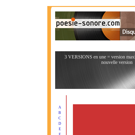
3 VERSIONS en une = version maxi, 
nouvelle version
A
B
C
D
E
F