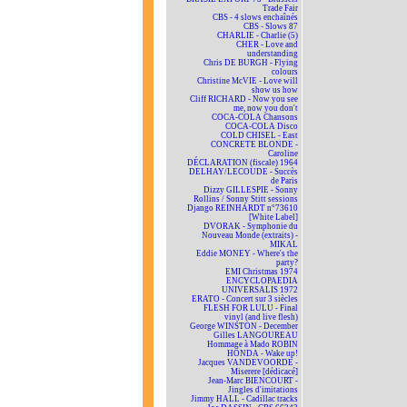
Trade Fair
CBS - 4 slows enchaînés
CBS - Slows 87
CHARLIE - Charlie (5)
CHER - Love and
understanding
Chris DE BURGH - Flying
colours
Christine McVIE - Love will
show us how
Cliff RICHARD - Now you see
me, now you don't
COCA-COLA Chansons
COCA-COLA Disco
COLD CHISEL - East
CONCRETE BLONDE -
Caroline
DÉCLARATION (fiscale) 1964
DELHAY/LECOUDE - Succès
de Paris
Dizzy GILLESPIE - Sonny
Rollins / Sonny Stitt sessions
Django REINHARDT n°73610
[White Label]
DVORAK - Symphonie du
Nouveau Monde (extraits) -
MIKAL
Eddie MONEY - Where's the
party?
EMI Christmas 1974
ENCYCLOPAEDIA
UNIVERSALIS 1972
ERATO - Concert sur 3 siècles
FLESH FOR LULU - Final
vinyl (and live flesh)
George WINSTON - December
Gilles LANGOUREAU
Hommage à Mado ROBIN
HONDA - Wake up!
Jacques VANDEVOORDE -
Miserere [dédicacé]
Jean-Marc BIENCOURT -
Jingles d'imitations
Jimmy HALL - Cadillac tracks