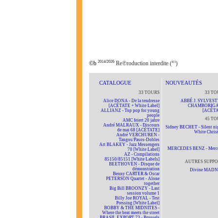
2014/2026
ici
©b
Re℗roduction interdite (
)
CATALOGUE
NOUVEAUTÉS
33 TOURS
33 TO
Alice DONA - De la tendresse
ABBÉ J. SYLVEST
[ACÉTATE + White Label]
CHAMBORIG
ALLIANZ - Top pop for young
[ACÉTA
people
45 TO
AMC feiert 20 jahre
André MALRAUX - Discours
Sidney BECHET - Silent nig
de mai 68 [ACÉTATE]
White Chris
André VERCHUREN -
Tangos/Pasos-Dobles
Art BLAKEY - Jazz Messengers
MERCEDES BENZ - Merc
70 [White Label]
AZ - Compilations
85150/85151 [White Labels]
AUTRES SUPPO
BEETHOVEN - Disque de
démonstration
Divine MAD
Benny CARTER & Oscar
PETERSON Quartet - Alone
together
Big Bill BROONZY - Last
session volume 1
Billy Joe ROYAL - Test
Pressing [White Label]
BOBBY & THE MIDNITES -
Where the beat meets the street
BRASIL EXPORT 73 - Brussels