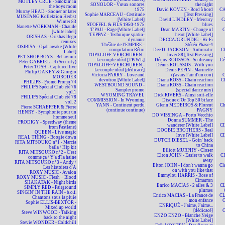
MÖTLEY CRÜE - Smokin' in
SONOLOR - Vœux sonores
the night
the boys room
1975
David KOVEN - Bord à bord
CA
Murray HEAD - Sooner or later
Sophie MARCEAU - Certitude
[Test Pressing]
MUSTANG Kollektion Herbst
[White Label]
David LINDLEY - Mercury
C
Winter 83
STOFFEL & FILS 1950-1975
blues
Nanette WORKMAN - Chaude
T'PAU - Rage [White Label]
Dean MARTIN - Change of
C
[white label]
TEPPAZ - Technique spatio-
heart [White Label]
ORISHAS - Orishas llego
dynamic
DECCA/GRUNDIG - Hi-Fi
remixes
Théâtre de l'EMPIRE -
Stéréo Phase 4
OSIBISA - Ojah awake [White
compilation Rétro
Dee D. JACKSON - Automatic
C
Label]
TOPALOFF-VERCHUREN -
lover 88 [Test Pressing]
PET SHOP BOYS - Behaviour
Le couple idéal [TP/WL]
Démis ROUSSOS - So dreamy
Cé
Peter GABRIEL - 4 (Security)
TOPALOFF~VERCHUREN -
Démis ROUSSOS - With you
Peter TOSH - Captured live
Le couple idéal [dédicacé]
Denis PEPIN - Marinette
Philip OAKEY & Giorgio
Victoria PARRY - Love and
(j'avais l'air d'un con)
MORODER
devotion [White Label]
Diana ROSS - Chain reaction
C
PHILIPS - Promo Promo 74
WESTBOUND SOUND -
Diana ROSS - Chain reaction
PHILIPS Spécial Club été 76
Sampler promo
(special dance mix)
vol.1
WYOMING TRAVEL
Dick RIVERS - Ainsi soit-elle
PHILIPS Spécial Club été 78
COMMISSION - In Wyoming
Disque d'Or Top 50 biface
vol. 2
YANN - Continent perdu
Glenn MEDEIROS & Florent
Ch
Pierre SCHAEFFER & Pierre
(continue continue)
PAGNY
HENRY - Symphonie pour un
DO VISSINGA - Porto Vecchio
homme seul
Donna SUMMER - The
PRODIGY - Speedway (theme
wanderer [White Label]
CI
from Fastlane)
DOOBIE BROTHERS - Real
QUEEN - Live magic
love [White Label]
CI
REAL THING - Boogie down
DUTCH DIESEL - Goin' back
RITA MITSOUKO n°1 - Marcia
to China
baila / Hip kit
Elliott MURPHY - Closer
RITA MITSOUKO n°2 - C'est
Elton JOHN - Easier to walk
CI
comme ça / Y'a d'la haine
away
RITA MITSOUKO n°3 - Andy /
Elton JOHN - I don't wanna go
Cl
Les histoires d'A
on with you like that
ROXY MUSIC - Avalon
Emmylou HARRIS - Rose of
ROXY MUSIC - Flesh + Blood
Cimarron
SHAKATAK - Night birds
Enrico MACIAS - 2 ailes & 3
CL
SIMPLY RED - Fairground
plumes
SINGIN' IN THE RAIN - b.o.f.
Enrico MACIAS - La France de
CL
Chantons sous la pluie
mon enfance
C
Sophie ELLIS-BEXTOR -
ENRIQUÉ - J'aime, J'aime...
Mixed up world
[dédicacé]
C
Steve WINWOOD - Talking
ENZO ENZO - Blanche Neige
back to the night
[White Label]
Stevie WONDER - Coldchill