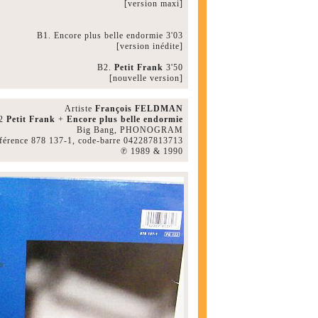
[version maxi]
B1. Encore plus belle endormie 3'03
[version inédite]
B2.
Petit Frank
3'50
[nouvelle version]
Artiste
François FELDMAN
x2
Petit Frank
+
Encore plus belle endormie
Big Bang, PHONOGRAM
férence 878 137-1, code-barre 042287813713
℗ 1989 & 1990