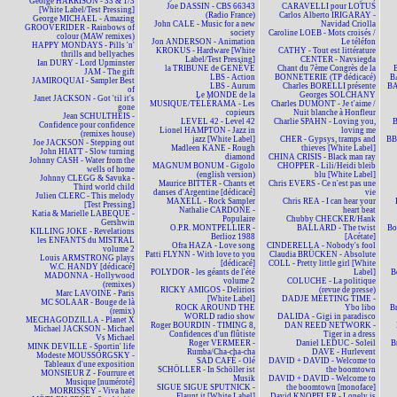
George HARRISON - 33 & 1/3
Joe DASSIN - CBS 66343
CARAVELLI pour LOTUS
[White Label/Test Pressing]
(Radio France)
Carlos Alberto IRIGARAY -
George MICHAEL - Amazing
John CALE - Music for a new
Navidad Criolla
GROOVERIDER - Rainbows of
society
Caroline LOEB - Mots croisés /
colour (MAW remixes)
Jon ANDERSON - Animation
Le téléfon
HAPPY MONDAYS - Pills 'n'
KROKUS - Hardware [White
CATHY - Tout est littérature
thrills and bellyaches
Label/Test Pressing]
CENTER - Navsiegda
Ian DURY - Lord Upminster
la TRIBUNE de GENÈVE
Chant du 7ème Congrès de la
JAM - The gift
LBS - Action
BONNETERIE (TP dédicacé)
B
JAMIROQUAI - Sampler Best
LBS - Aurum
Charles BORELLI présente
BA
of
Le MONDE de la
Georges SOLCHANY
Janet JACKSON - Got 'til it's
MUSIQUE/TÉLÉRAMA - Les
Charles DUMONT - Je t'aime /
gone
copieurs
Nuit blanche à Honfleur
Jean SCHULTHEIS -
LEVEL 42 - Level 42
Charlie SPAHN - Loving you,
Confidence pour confidence
Lionel HAMPTON - Jazz in
loving me
(remixes house)
jazz [White Label]
CHER - Gypsys, tramps and
BBM
Joe JACKSON - Stepping out
Madleen KANE - Rough
thieves [White Label]
John HIATT - Slow turning
diamond
CHINA CRISIS - Black man ray
Johnny CASH - Water from the
MAGNUM BONUM - Gigolo
CHOPPER - Lili/Heidi bleib
wells of home
(english version)
blu [White Label]
Johnny CLEGG & Savuka -
Maurice BITTER - Chants et
Chris EVERS - Ce n'est pas une
Third world child
danses d'Argentine [dédicacé]
vie
Julien CLERC - This melody
MAXELL - Rock Sampler
Chris REA - I can hear your
[Test Pressing]
Nathalie CARDONE -
heart beat
Katia & Marielle LABEQUE -
Populaire
Chubby CHECKER/Hank
Gershwin
O.P.R. MONTPELLIER -
BALLARD - The twist
Bo
KILLING JOKE - Revelations
Berlioz 1988
[Acétate]
les ENFANTS du MISTRAL
Ofra HAZA - Love song
CINDERELLA - Nobody's fool
volume 2
Patti FLYNN - With love to you
Claudia BRÜCKEN - Absolute
Louis ARMSTRONG plays
[dédicacé]
COLL - Pretty little girl [White
W.C. HANDY [dédicacé]
POLYDOR - les géants de l'été
Label]
B
MADONNA - Hollywood
volume 2
COLUCHE - La politique
(remixes)
RICKY AMIGOS - Delirios
(revue de presse)
Marc LAVOINE - Paris
[White Label]
DADJE MEETING TIME -
MC SOLAAR - Bouge de là
ROCK AROUND THE
Ybo libo
B
(remix)
WORLD radio show
DALIDA - Gigi in paradisco
MECHAGODZILLA - Planet X
Roger BOURDIN - TIMING 8,
DAN REED NETWORK -
Michael JACKSON - Michael
Confidences d'un flûtiste
Tiger in a dress
Vs Michael
Roger VERMEER -
Daniel LEDUC - Soleil
B
MINK DEVILLE - Sportin' life
Rumba/Cha-cha-cha
DAVE - Hurlevent
Modeste MOUSSORGSKY -
SAD CAFÉ - Olé
DAVID + DAVID - Welcome to
Tableaux d'une exposition
SCHÖLLER - In Schöller ist
the boomtown
MONSIEUR Z - Fourrure et
Musik
DAVID + DAVID - Welcome to
Musique [numéroté]
SIGUE SIGUE SPUTNICK -
the boomtown [monoface]
MORRISSEY - Viva hate
Flaunt it [White Label]
David KNOPFLER - Lonely is