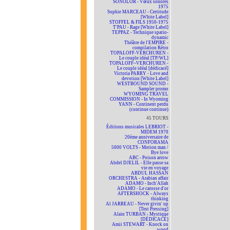
SONOLOR - Vœux sonores
1975
Sophie MARCEAU - Certitude
[White Label]
STOFFEL & FILS 1950-1975
T'PAU - Rage [White Label]
TEPPAZ - Technique spatio-
dynamic
Théâtre de l'EMPIRE -
compilation Rétro
TOPALOFF-VERCHUREN -
Le couple idéal [TP/WL]
TOPALOFF~VERCHUREN -
Le couple idéal [dédicacé]
Victoria PARRY - Love and
devotion [White Label]
WESTBOUND SOUND -
Sampler promo
WYOMING TRAVEL
COMMISSION - In Wyoming
YANN - Continent perdu
(continue continue)
45 TOURS
Éditions musicales LEBRIOT -
MIDEM 1970
20ème anniversaire de
CONFORAMA
5000 VOLTS - Motion man /
Bye love
ABC - Poison arrow
Abdel DJELIL - Elle passe sa
vie en voyage
ABDUL HASSAN
ORCHESTRA - Arabian affair
ADAMO - Inch'Allah
ADAMO - Le carosse d'or
AFTERSHOCK - Always
thinking
Al JARREAU - Never givin' up
[Test Pressing]
Alain TURBAN - Mystique
[DÉDICACÉ]
Amii STEWART - Knock on
wood