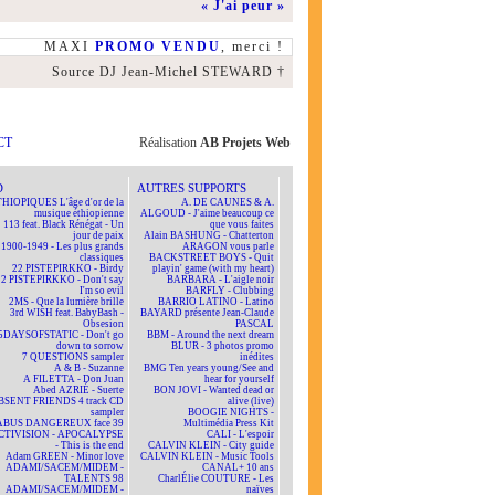
« J'ai peur »
MAXI
PROMO VENDU
, merci !
Source DJ Jean-Michel STEWARD †
CT
Réalisation
AB Projets Web
D
AUTRES SUPPORTS
HIOPIQUES L'âge d'or de la
A. DE CAUNES & A.
musique éthiopienne
ALGOUD - J'aime beaucoup ce
113 feat. Black Rénégat - Un
que vous faites
jour de paix
Alain BASHUNG - Chatterton
1900-1949 - Les plus grands
ARAGON vous parle
classiques
BACKSTREET BOYS - Quit
22 PISTEPIRKKO - Birdy
playin' game (with my heart)
22 PISTEPIRKKO - Don't say
BARBARA - L'aigle noir
I'm so evil
BARFLY - Clubbing
2MS - Que la lumière brille
BARRIO LATINO - Latino
3rd WISH feat. BabyBash -
BAYARD présente Jean-Claude
Obsesion
PASCAL
5DAYSOFSTATIC - Don't go
BBM - Around the next dream
down to sorrow
BLUR - 3 photos promo
7 QUESTIONS sampler
inédites
A & B - Suzanne
BMG Ten years young/See and
A FILETTA - Don Juan
hear for yourself
Abed AZRIÉ - Suerte
BON JOVI - Wanted dead or
BSENT FRIENDS 4 track CD
alive (live)
sampler
BOOGIE NIGHTS -
ABUS DANGEREUX face 39
Multimédia Press Kit
CTIVISION - APOCALYPSE
CALI - L'espoir
- This is the end
CALVIN KLEIN - City guide
Adam GREEN - Minor love
CALVIN KLEIN - Music Tools
ADAMI/SACEM/MIDEM -
CANAL+ 10 ans
TALENTS 98
CharlÉlie COUTURE - Les
ADAMI/SACEM/MIDEM -
naïves