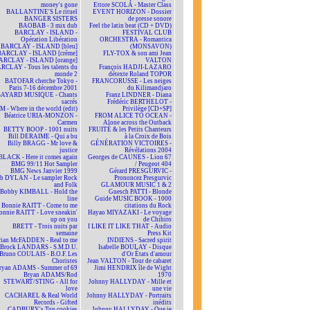
money's gone
Ettore SCOLA - Master Class
BALLANTINE'S Le rituel
EVENT HORIZON - Dossier
BANGER SISTERS
de presse sonore
BAOBAB - 3 mix dub
Feel the latin beat (CD + DVD)
BARCLAY - ISLAND -
FESTIVAL CLUB
Opération Libération
ORCHESTRA - Romantica
BARCLAY - ISLAND [bleu]
(MONSAVON)
BARCLAY - ISLAND [crème]
FLY-TOX & son ami Jean
ARCLAY - ISLAND [orange]
VALTON
RCLAY - Tous les talents du
François HADJI-LAZARO
monde 2
détexte Roland TOPOR
BATOFAR cherche Tokyo -
FRANCORUSSE - Les neiges
Paris 7-16 décembre 2001
du Kilimandjaro
BAYARD MUSIQUE - Chants
Franz LINDNER - Diana
sacrés
Frédéric BERTHELOT -
 - Where in the world (edit)
Privilège [CD+SP]
Béatrice URIA-MONZON -
FROM ALICE TO OCEAN -
Carmen
Alone across the Outback
BETTY BOOP - 1001 nuits
FRUITÉ & les Petits Chanteurs
Bill DERAIME - Qui a bu
à la Croix de Bois
Billy BRAGG - Mr love &
GÉNÉRATION VICTOIRES -
justice
Révélations 2004
BLACK - Here it comes again
Georges de CAUNES - Lion 67
BMG 99/11 Hot Sampler
/ Peugeot 404
BMG News Janvier 1999
Gérard PRESGURVIC -
b DYLAN - Le sampler Rock
Prononcez Presgurvic
and Folk
GLAMOUR MUSIC 1 & 2
Bobby KIMBALL - Hold the
Guesch PATTI - Blonde
line
Guide MUSIC BOOK - 1000
Bonnie RAITT - Come to me
citations du Rock
onnie RAITT - Love sneakin'
Hayao MIYAZAKI - Le voyage
up on you
de Chihiro
BRETT - Trois nuits par
I LIKE IT LIKE THAT - Audio
semaine
Press Kit
rian McFADDEN - Real to me
INDIENS - Sacred spirit
Brock LANDARS - S.M.D.U.
Isabelle BOULAY - Disque
Bruno COULAIS - B.O.F. Les
d'Or États d'amour
Choristes
Jean VALTON - Tour de cabaret
ryan ADAMS - Summer of 69
Jimi HENDRIX île de Wight
Bryan ADAMS/Rod
1970
STEWART/STING - All for
Johnny HALLYDAY - Mille et
love
une vie
CACHAREL & Real World
Johnny HALLYDAY - Portraits
Records - Gifted
inédits
CADBURY's Top cookies
Johnny HALLYDAY - Que je