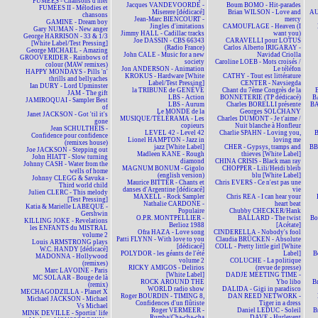
FUMÉES - Chansons d'hier
Jacques VANDEVOORDE -
Boum BOMO - Hit-parades
FUMÉES II - Mélodies et
Miserere [dédicacé]
Brian WILSON - Love and
AU
chansons
Jean-Marc BIENCOURT -
mercy
GAMINE - Dream boy
Jingles d'imitations
CAMOUFLAGE - Heaven (I
Gary NUMAN - New anger
Jimmy HALL - Cadillac tracks
want you)
George HARRISON - 33 & 1/3
Joe DASSIN - CBS 66343
CARAVELLI pour LOTUS
[White Label/Test Pressing]
(Radio France)
Carlos Alberto IRIGARAY -
George MICHAEL - Amazing
John CALE - Music for a new
Navidad Criolla
GROOVERIDER - Rainbows of
society
Caroline LOEB - Mots croisés /
colour (MAW remixes)
Jon ANDERSON - Animation
Le téléfon
HAPPY MONDAYS - Pills 'n'
KROKUS - Hardware [White
CATHY - Tout est littérature
thrills and bellyaches
Label/Test Pressing]
CENTER - Navsiegda
Ian DURY - Lord Upminster
la TRIBUNE de GENÈVE
Chant du 7ème Congrès de la
JAM - The gift
LBS - Action
BONNETERIE (TP dédicacé)
B
JAMIROQUAI - Sampler Best
LBS - Aurum
Charles BORELLI présente
BA
of
Le MONDE de la
Georges SOLCHANY
Janet JACKSON - Got 'til it's
MUSIQUE/TÉLÉRAMA - Les
Charles DUMONT - Je t'aime /
gone
copieurs
Nuit blanche à Honfleur
Jean SCHULTHEIS -
LEVEL 42 - Level 42
Charlie SPAHN - Loving you,
Confidence pour confidence
Lionel HAMPTON - Jazz in
loving me
(remixes house)
jazz [White Label]
CHER - Gypsys, tramps and
BBM
Joe JACKSON - Stepping out
Madleen KANE - Rough
thieves [White Label]
John HIATT - Slow turning
diamond
CHINA CRISIS - Black man ray
Johnny CASH - Water from the
MAGNUM BONUM - Gigolo
CHOPPER - Lili/Heidi bleib
wells of home
(english version)
blu [White Label]
Johnny CLEGG & Savuka -
Maurice BITTER - Chants et
Chris EVERS - Ce n'est pas une
Third world child
danses d'Argentine [dédicacé]
vie
Julien CLERC - This melody
MAXELL - Rock Sampler
Chris REA - I can hear your
[Test Pressing]
Nathalie CARDONE -
heart beat
Katia & Marielle LABEQUE -
Populaire
Chubby CHECKER/Hank
Gershwin
O.P.R. MONTPELLIER -
BALLARD - The twist
Bo
KILLING JOKE - Revelations
Berlioz 1988
[Acétate]
les ENFANTS du MISTRAL
Ofra HAZA - Love song
CINDERELLA - Nobody's fool
volume 2
Patti FLYNN - With love to you
Claudia BRÜCKEN - Absolute
Louis ARMSTRONG plays
[dédicacé]
COLL - Pretty little girl [White
W.C. HANDY [dédicacé]
POLYDOR - les géants de l'été
Label]
B
MADONNA - Hollywood
volume 2
COLUCHE - La politique
(remixes)
RICKY AMIGOS - Delirios
(revue de presse)
Marc LAVOINE - Paris
[White Label]
DADJE MEETING TIME -
MC SOLAAR - Bouge de là
ROCK AROUND THE
Ybo libo
B
(remix)
WORLD radio show
DALIDA - Gigi in paradisco
MECHAGODZILLA - Planet X
Roger BOURDIN - TIMING 8,
DAN REED NETWORK -
Michael JACKSON - Michael
Confidences d'un flûtiste
Tiger in a dress
Vs Michael
Roger VERMEER -
Daniel LEDUC - Soleil
B
MINK DEVILLE - Sportin' life
Rumba/Cha-cha-cha
DAVE - Hurlevent