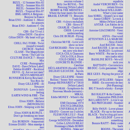
session volume 1
española
BIZZL - 12 Sommer Hits 82
Billy Joe ROYAL - Test
André VERCHUREN - Un
BIZZL - Sommer Hits 83
Pressing [White Label]
certain frisson
BIZZL - Sommer Hits 84
BOBBY & THE MIDNITES -
Andy & David WILLIAMS -
BIZZL - Tropical Hits 87
Where the beat meets the street
What's your name
BMG ARIOLA Belgium -
BRASIL EXPORT 73 - Brussels
Ann SOREL - Quand j'ai si mal
Bonjour la France
Trade Fair
Annie CORDY - Le rock à
Brian ENO - Ambient 1 - Music
CBS - 4 slows enchaînés
Médor [White Label]
for airports
CBS - Slows 87
ANTAR - Les Fables de la
Brian ENO - Ambient 4 - On
CHARLIE - Charlie (5)
Fontaine
Land
CHER - Love and
Antoine GIACOMONI - Vieni
CBS - Été 73 vol.1
understanding
vieni
Céline DION - I'm alive
Chris DE BURGH - Flying
ANYA - One word
Céline DION - My heart will go
colours
ATTENTION À LA MARCHE
on
Christine McVIE - Love will
- Slow d'enfer
CHILL FAC-TORR - Twist
show us how
Axel BAUER - Jessy
(round'n'round)
Cliff RICHARD - Now you see
Axel BAUER - L'arc-en-ciel
CHURCH - Starfish
me, now you don't
BARGES - La pitxuri
AL
CLASH - The Magnificent
COCA-COLA Chansons
Barry WHITE - Put me in your
Seven / The Call Up
COCA-COLA Disco
mix (radio edit)
CULTURE DANCE 7 - House
COLD CHISEL - East
BASSLINE BOYS - We will
Mix
CONCRETE BLONDE -
rock you
A
CURE - Pornography
Caroline
BATTIATO - Cuccurucucu
DAVE - Dave [White Label]
DÉCLARATION (fiscale) 1964
BB DOC - Lolo ganzaman / Nul
Debbie HARRY - Rockbird
DELHAY/LECOUDE - Succès
edge
DEVO - Q: Are we not men?
de Paris
BEE GEES - Paying the price of
A
DEXYS MIDNIGHT
Dizzy GILLESPIE - Sonny
love
RUNNERS & Kevin Rowland -
Rollins / Sonny Stitt sessions
Bernard LAVILLIERS - Saïgon
AL
Too-Rye-Ay
Django REINHARDT n°73610
BIBIE - En souvenir de moi
A
Dizzy GILLESPIE - At
[White Label]
[Pré-Planning]
Newport
DVORAK - Symphonie du
BIG T Scotch whisky - Europe
DONOVAN - Love is only
Nouveau Monde (extraits) -
1
feeling
MIKAL
Bill HALEY & the Comets -
EARTH WIND & FIRE - The
Eddie MONEY - Where's the
Chaussettes PHILDAR
very best
party?
Bill LABOUNTY - Livin'it up
Elton JOHN - Believe
EMI Christmas 1974
Bill PRITCHARD - Number
A
[MONOFACE]
ENCYCLOPAEDIA
five
Elton JOHN - Sleeping with the
UNIVERSALIS 1972
Billy SWAN - Lover please
past
ERATO - Concert sur 3 siècles
BLACK - Fly up to the moon
A
Elton JOHN & RUPAUL -
FLESH FOR LULU - Final
BLACK - You're a big girl now
Don't go breaking my heart
vinyl (and live flesh)
Bob GELDOF - Love or
(remixes)
George WINSTON - December
something
Eric BURDON - Starportrait
Gilles LANGOUREAU
Bonnie RAITT - Baby come
A
Etienne DAHO - Mon manège à
Hommage à Mado ROBIN
back
moi
HONDA - Wake up!
BOONS - The score