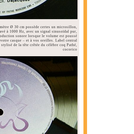
mètre Ø 30 cm possède certes un microsillon,
avé à 1000 Hz, avec un signal sinusoïdal pur,
roduction sonore lorsque le volume est poussé
 votre casque – et à vos oreilles. Label central
 stylisé de la tête crêtée du célèbre coq Pathé,
cocorico