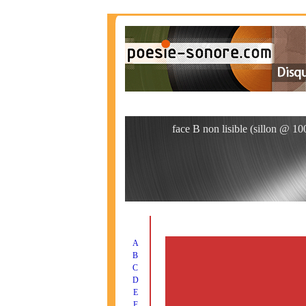
face B non lisible (sillon @ 10
A
B
C
D
E
F