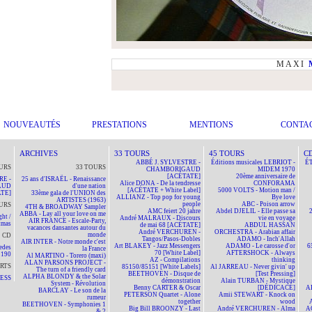
MAXI
NOUVEAUTÉS
PRESTATIONS
MENTIONS
CONTA
ARCHIVES
33 TOURS
45 TOURS
C
ABBÉ J. SYLVESTRE -
Éditions musicales LEBRIOT -
ÉT
URS
33 TOURS
CHAMBORIGAUD
MIDEM 1970
[ACÉTATE]
20ème anniversaire de
RE -
25 ans d'ISRAËL - Renaissance
Alice DONA - De la tendresse
CONFORAMA
AUD
d'une nation
[ACÉTATE + White Label]
5000 VOLTS - Motion man /
TE]
33ème gala de l'UNION des
ALLIANZ - Top pop for young
Bye love
ARTISTES (1963)
people
ABC - Poison arrow
URS
4TH & BROADWAY Sampler
AMC feiert 20 jahre
Abdel DJELIL - Elle passe sa
ABBA - Lay all your love on me
ht /
André MALRAUX - Discours
vie en voyage
AIR FRANCE - Escale-Party,
tmas
de mai 68 [ACÉTATE]
ABDUL HASSAN
vacances dansantes autour du
André VERCHUREN -
ORCHESTRA - Arabian affair
monde
CD
Tangos/Pasos-Dobles
ADAMO - Inch'Allah
AIR INTER - Notre monde c'est
Art BLAKEY - Jazz Messengers
ADAMO - Le carosse d'or
6
edes
la France
70 [White Label]
AFTERSHOCK - Always
190
Al MARTINO - Torero (maxi)
AZ - Compilations
thinking
ALAN PARSONS PROJECT -
RTS
85150/85151 [White Labels]
Al JARREAU - Never givin' up
The turn of a friendly card
BEETHOVEN - Disque de
[Test Pressing]
ALPHA BLONDY & the Solar
NESS
démonstration
Alain TURBAN - Mystique
System - Révolution
Benny CARTER & Oscar
[DÉDICACÉ]
A
BARCLAY - Le son de la
PETERSON Quartet - Alone
Amii STEWART - Knock on
rumeur
together
wood
BEETHOVEN - Symphonies 1
Big Bill BROONZY - Last
André VERCHUREN - Alma
A
& 2