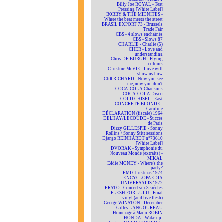
Billy Joe ROYAL - Test
Pressing [White Label]
BOBBY & THE MIDNITES -
Where the beat meets the street
BRASIL EXPORT 73 - Brussels
Trade Fair
CBS - 4 slows enchaînés
CBS - Slows 87
CHARLIE - Charlie (5)
CHER - Love and
understanding
Chris DE BURGH - Flying
colours
Christine McVIE - Love will
show us how
Cliff RICHARD - Now you see
me, now you don't
COCA-COLA Chansons
COCA-COLA Disco
COLD CHISEL - East
CONCRETE BLONDE -
Caroline
DÉCLARATION (fiscale) 1964
DELHAY/LECOUDE - Succès
de Paris
Dizzy GILLESPIE - Sonny
Rollins / Sonny Stitt sessions
Django REINHARDT n°73610
[White Label]
DVORAK - Symphonie du
Nouveau Monde (extraits) -
MIKAL
Eddie MONEY - Where's the
party?
EMI Christmas 1974
ENCYCLOPAEDIA
UNIVERSALIS 1972
ERATO - Concert sur 3 siècles
FLESH FOR LULU - Final
vinyl (and live flesh)
George WINSTON - December
Gilles LANGOUREAU
Hommage à Mado ROBIN
HONDA - Wake up!