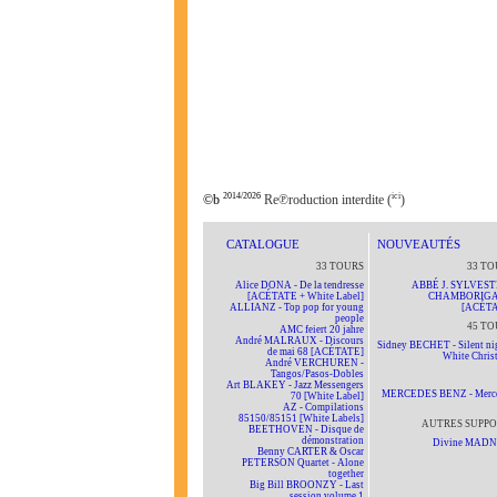
2014/2026
ici
©b
Re℗roduction interdite (
)
CATALOGUE
NOUVEAUTÉS
33 TOURS
33 TO
Alice DONA - De la tendresse
ABBÉ J. SYLVEST
[ACÉTATE + White Label]
CHAMBORIG
ALLIANZ - Top pop for young
[ACÉTA
people
45 TO
AMC feiert 20 jahre
André MALRAUX - Discours
Sidney BECHET - Silent nig
de mai 68 [ACÉTATE]
White Chris
André VERCHUREN -
Tangos/Pasos-Dobles
Art BLAKEY - Jazz Messengers
MERCEDES BENZ - Merc
70 [White Label]
AZ - Compilations
85150/85151 [White Labels]
AUTRES SUPPO
BEETHOVEN - Disque de
démonstration
Divine MAD
Benny CARTER & Oscar
PETERSON Quartet - Alone
together
Big Bill BROONZY - Last
session volume 1