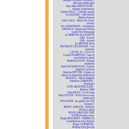
Jacques VANDEVOORDE -
Miserere [dédicacé]
Jean-Marc BIENCOURT -
Jingles d'imitations
Jimmy HALL - Cadillac tracks
Joe DASSIN - CBS 66343
(Radio France)
John CALE - Music for a new
society
Jon ANDERSON - Animation
KROKUS - Hardware [White
Label/Test Pressing]
la TRIBUNE de GENÈVE
LBS - Action
LBS - Aurum
Le MONDE de la
MUSIQUE/TÉLÉRAMA - Les
copieurs
LEVEL 42 - Level 42
Lionel HAMPTON - Jazz in
jazz [White Label]
Madleen KANE - Rough
diamond
MAGNUM BONUM - Gigolo
(english version)
Maurice BITTER - Chants et
danses d'Argentine [dédicacé]
MAXELL - Rock Sampler
Nathalie CARDONE -
Populaire
O.P.R. MONTPELLIER -
Berlioz 1988
Ofra HAZA - Love song
Patti FLYNN - With love to you
[dédicacé]
POLYDOR - les géants de l'été
volume 2
RICKY AMIGOS - Delirios
[White Label]
ROCK AROUND THE
WORLD radio show
Roger BOURDIN - TIMING 8,
Confidences d'un flûtiste
Roger VERMEER -
Rumba/Cha-cha-cha