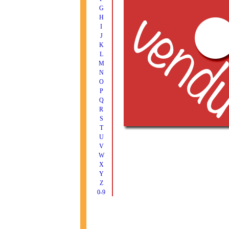
G
H
I
J
K
L
M
N
O
P
Q
R
S
T
U
V
W
X
Y
Z
0-9