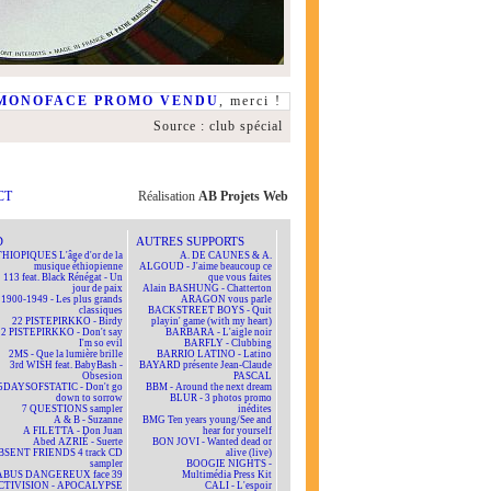
MONOFACE PROMO VENDU
, merci !
Source : club spécial
CT
Réalisation
AB Projets Web
D
AUTRES SUPPORTS
HIOPIQUES L'âge d'or de la
A. DE CAUNES & A.
musique éthiopienne
ALGOUD - J'aime beaucoup ce
113 feat. Black Rénégat - Un
que vous faites
jour de paix
Alain BASHUNG - Chatterton
1900-1949 - Les plus grands
ARAGON vous parle
classiques
BACKSTREET BOYS - Quit
22 PISTEPIRKKO - Birdy
playin' game (with my heart)
22 PISTEPIRKKO - Don't say
BARBARA - L'aigle noir
I'm so evil
BARFLY - Clubbing
2MS - Que la lumière brille
BARRIO LATINO - Latino
3rd WISH feat. BabyBash -
BAYARD présente Jean-Claude
Obsesion
PASCAL
5DAYSOFSTATIC - Don't go
BBM - Around the next dream
down to sorrow
BLUR - 3 photos promo
7 QUESTIONS sampler
inédites
A & B - Suzanne
BMG Ten years young/See and
A FILETTA - Don Juan
hear for yourself
Abed AZRIÉ - Suerte
BON JOVI - Wanted dead or
BSENT FRIENDS 4 track CD
alive (live)
sampler
BOOGIE NIGHTS -
ABUS DANGEREUX face 39
Multimédia Press Kit
CTIVISION - APOCALYPSE
CALI - L'espoir