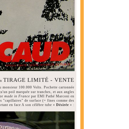
TIRAGE LIMITÉ - VENTE
en
u monsieur 100.000 Volts. Pochette cartonnée
qu'un poil marquée sur tranches, et aux angles
tor
made in France
par EMI Pathé Marconi en
es "capillaires" de surface (= fines comme des
rtant en face A son célèbre tube «
Désirée
» :