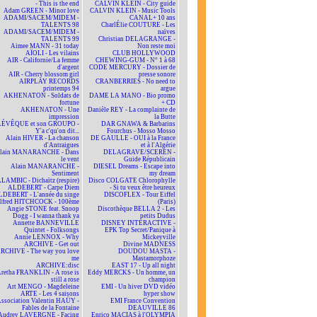
- This is the end
CALVIN KLEIN - City guide
Adam GREEN - Minor love
CALVIN KLEIN - Music Tools
ADAMI/SACEM/MIDEM -
CANAL+ 10 ans
TALENTS 98
CharlÉlie COUTURE - Les
ADAMI/SACEM/MIDEM -
naïves
TALENTS 99
Christian DELAGRANGE -
Aimee MANN - 31 today
Non reste moi
AÏOLI - Les vilains
CLUB HOLLYWOOD
AIR - Californie/La femme
CHEWING-GUM - N° 1 à 68
d'argent
CODE MERCURY - Dossier de
AIR - Cherry blossom girl
presse sonore
AIRPLAY RECORDS
CRANBERRIES - No need to
printemps 94
argue
AKHENATON - Soldats de
DAME LA MANO - Bio promo
fortune
+ CD
AKHENATON - Une
Danièle REY - La complainte de
impression
la Butte
ÉVÊQUE et son GROUPO -
DAR GNAWA & Barbarins
Y'a c'qu'on dit...
Fourchus - Mosso Mosso
Alain HIVER - La chanson
DE GAULLE - OUI à la France
d'Antraigues
et à l'Algérie
lain MANARANCHE - Dans
DELAGRAVE/SCEREN -
le vent
Guide Républicain
Alain MANARANCHE -
DIESEL Dreams - Escape into
Sentiment
my dream
LAMBIC - Dichaïtz (respire)
Disco COLGATE Chlorophylle
ALDEBERT - Carpe Diem
- Si tu veux être heureux
DEBERT - L'année du singe
DISCOFLEX - Tour Eiffel
lfred HITCHCOCK - 100ème
(Paris)
Angie STONE feat. Snoop
Discothèque BELLA 2 - Les
Dogg - I wanna thank ya
petits Dudus
Annette BANNEVILLE
DISNEY INTERACTIVE -
Quintet - Folksongs
EPK Top Secret/Panique à
Annie LENNOX - Why
Mickeyville
ARCHIVE - Get out
Divine MADNESS
RCHIVE - The way you love
DOUDOU MASTA -
me
Mastamorphoze
ARCHIVE:disc
EAST 17 - Up all night
retha FRANKLIN - A rose is
Eddy MERCKS - Un homme, un
still a rose
champion
Art MENGO - Magdeleine
EMI - Un hiver DVD vidéo
ARTE - Les 4 saisons
hyper show
ssociation Valentin HAÜY -
EMI France Convention
Fables de la Fontaine
DEAUVILLE 86
Audrey LAVERGNE - Facing
Enrico MACIAS à l'OLYMPIA