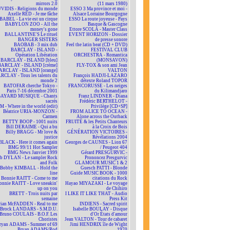
mirrors 2.0
(11 mars 1980)
VIDIS - Religions du monde
ESSO 3 Ma province et moi -
Axelle RED - Je me fâche
Alsace Lorraine Bourgogne
BABEL - La vie est un cirque
ESSO La route joyeuse - Pays
BABYLON ZOO - All the
Basque & Gascogne
money's gone
Ettore SCOLA - Master Class
BALLANTINE'S Le rituel
EVENT HORIZON - Dossier
BANGER SISTERS
de presse sonore
BAOBAB - 3 mix dub
Feel the latin beat (CD + DVD)
BARCLAY - ISLAND -
FESTIVAL CLUB
Opération Libération
ORCHESTRA - Romantica
BARCLAY - ISLAND [bleu]
(MONSAVON)
BARCLAY - ISLAND [crème]
FLY-TOX & son ami Jean
ARCLAY - ISLAND [orange]
VALTON
RCLAY - Tous les talents du
François HADJI-LAZARO
monde 2
détexte Roland TOPOR
BATOFAR cherche Tokyo -
FRANCORUSSE - Les neiges
Paris 7-16 décembre 2001
du Kilimandjaro
BAYARD MUSIQUE - Chants
Franz LINDNER - Diana
sacrés
Frédéric BERTHELOT -
 - Where in the world (edit)
Privilège [CD+SP]
Béatrice URIA-MONZON -
FROM ALICE TO OCEAN -
Carmen
Alone across the Outback
BETTY BOOP - 1001 nuits
FRUITÉ & les Petits Chanteurs
Bill DERAIME - Qui a bu
à la Croix de Bois
Billy BRAGG - Mr love &
GÉNÉRATION VICTOIRES -
justice
Révélations 2004
BLACK - Here it comes again
Georges de CAUNES - Lion 67
BMG 99/11 Hot Sampler
/ Peugeot 404
BMG News Janvier 1999
Gérard PRESGURVIC -
b DYLAN - Le sampler Rock
Prononcez Presgurvic
and Folk
GLAMOUR MUSIC 1 & 2
Bobby KIMBALL - Hold the
Guesch PATTI - Blonde
line
Guide MUSIC BOOK - 1000
Bonnie RAITT - Come to me
citations du Rock
onnie RAITT - Love sneakin'
Hayao MIYAZAKI - Le voyage
up on you
de Chihiro
BRETT - Trois nuits par
I LIKE IT LIKE THAT - Audio
semaine
Press Kit
rian McFADDEN - Real to me
INDIENS - Sacred spirit
Brock LANDARS - S.M.D.U.
Isabelle BOULAY - Disque
Bruno COULAIS - B.O.F. Les
d'Or États d'amour
Choristes
Jean VALTON - Tour de cabaret
ryan ADAMS - Summer of 69
Jimi HENDRIX île de Wight
Bryan ADAMS/Rod
1970