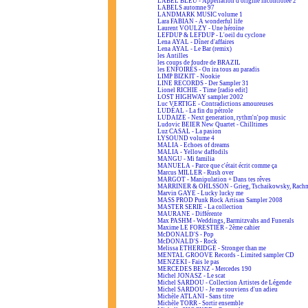
LABEL BLEU - Appellation d'origine incontrôlée 2
LABELS automne 97
LANDMARK MUSIC volume 1
Lara FABIAN - A wonderful life
Laurent VOULZY - Une héroïne
LEFDUP & LEFDUP - L'oeil du cyclone
Lena AYAL - Dîner d'affaires
Lena AYAL - Le Bar (remix)
les Antilles
les coups de foudre de BRAZIL
les ENFOIRÉS - On ira tous au paradis
LIMP BIZKIT - Nookie
LINE RECORDS - Der Sampler 31
Lionel RICHIE - Time [radio edit]
LOST HIGHWAY sampler 2002
Luc VERTIGE - Contradictions amoureuses
LUDÉAL - La fin du pétrole
LUDAIZE - Next generation, rythm'n'pop music
Ludovic BEIER New Quartet - Chilltimes
Luz CASAL - La pasion
LYSOUND volume 4
MALIA - Echoes of dreams
MALIA - Yellow daffodils
MANGU - Mi familia
MANUELA - Parce que c'était écrit comme ça
Marcus MILLER - Rush over
MARGOT - Manipulation + Dans tes rêves
MARRINER & OHLSSON - Grieg, Tschaikowsky, Rach
Marvin GAYE - Lucky lucky me
MASS PROD Punk Rock Artisan Sampler 2008
MASTER SERIE - La collection
MAURANE - Différente
Max PASHM - Weddings, Barmitzvahs and Funerals
Maxime LE FORESTIER - 2ème cahier
McDONALD'S - Pop
McDONALD'S - Rock
Melissa ETHERIDGE - Stronger than me
MENTAL GROOVE Records - Limited sampler CD
MENZEKI - Fais le pas
MERCEDES BENZ - Mercedes 190
Michel JONASZ - Le scat
Michel SARDOU - Collection Artistes de Légende
Michel SARDOU - Je me souviens d'un adieu
Michèle ATLANI - Sans titre
Michèle TORR - Sortir ensemble