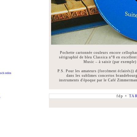
Pochette cartonnée couleurs encore celloph
sérigraphié de bleu Classica n°8 en excellen
Music – à saisir (par exemple)
P.S. Pour les amateurs (forcément éclairés))
och reden
dans les sublimes concertos brandebour
instruments d'époque par le Café Zimmermann
fdp +
TA
e