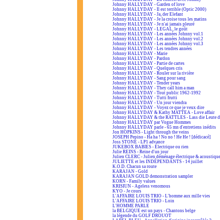
Johnny HALLYDAY - Garden of love
Johnny HALLYDAY - Il est terrible (Optic 2000)
Johnny HALLYDAY - Ja, der Elefant
Johnny HALLYDAY - Je la croise tous les matins
Johnny HALLYDAY - Je n'ai jamais pleuré
Johnny HALLYDAY - LEGAL, le goût
Johnny HALLYDAY - Les années Johnny vol.1
Johnny HALLYDAY - Les années Johnny vol.2
Johnny HALLYDAY - Les années Johnny vol.3
Johnny HALLYDAY - Les tendres années
Johnny HALLYDAY - Marie
Johnny HALLYDAY - Pardon
Johnny HALLYDAY - Partie de cartes
Johnny HALLYDAY - Quelques cris
Johnny HALLYDAY - Rouler sur la rivière
Johnny HALLYDAY - Sang pour sang
Johnny HALLYDAY - Tender years
Johnny HALLYDAY - They call him a man
Johnny HALLYDAY - Tout public 1962-1992
Johnny HALLYDAY - Tutti frutti
Johnny HALLYDAY - Un jour viendra
Johnny HALLYDAY - Voyez ce que je veux dire
Johnny HALLYDAY & Kathy MATTEA - Love affair
Johnny HALLYDAY & the RATTLES - Lass die Leute d
Johnny HALLYDAY par Vogue Hommes
Johnny HALLYDAY parle - 65 mn d'entretiens inédits
Jon HOPKINS - Light through the veins
JOSEPH Pepino - Ha ha ! No no ! He He ! [dédicacé]
Joss STONE - LP1 advance
JUKEBOX BABIES - Électrique ou rien
Julie REINS - Reine d'un jour
Julien CLERC - Julien déménage électrique & acoustiqu
JULIETTE et les INDÉPENDANTS - 14 juillet
K.O.D. Chacun sa route
KARAJAN - Gold
KARAJAN GOLD demonstration sampler
KORN - Family values
KRISIUN - Ageless venomous
KYO - Je cours
L'AFFAIRE LOUIS TRIO - L'homme aux mille vies
L'AFFAIRE LOUIS TRIO - Loin
L'HOMME PARLE
la BELGIQUE est un pays - Chantons belge
la légende du GOLF DROUOT