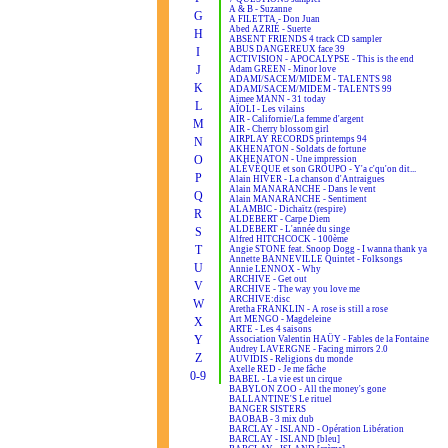
A & B - Suzanne
G
A FILETTA - Don Juan
Abed AZRIÉ - Suerte
H
ABSENT FRIENDS 4 track CD sampler
ABUS DANGEREUX face 39
I
ACTIVISION - APOCALYPSE - This is the end
J
Adam GREEN - Minor love
ADAMI/SACEM/MIDEM - TALENTS 98
K
ADAMI/SACEM/MIDEM - TALENTS 99
Aimee MANN - 31 today
L
AÏOLI - Les vilains
AIR - Californie/La femme d'argent
M
AIR - Cherry blossom girl
AIRPLAY RECORDS printemps 94
N
AKHENATON - Soldats de fortune
O
AKHENATON - Une impression
ALÉVÊQUE et son GROUPO - Y'a c'qu'on dit...
P
Alain HIVER - La chanson d'Antraigues
Alain MANARANCHE - Dans le vent
Q
Alain MANARANCHE - Sentiment
ALAMBIC - Dichaïtz (respire)
R
ALDEBERT - Carpe Diem
ALDEBERT - L'année du singe
S
Alfred HITCHCOCK - 100ème
T
Angie STONE feat. Snoop Dogg - I wanna thank ya
Annette BANNEVILLE Quintet - Folksongs
U
Annie LENNOX - Why
ARCHIVE - Get out
V
ARCHIVE - The way you love me
ARCHIVE:disc
W
Aretha FRANKLIN - A rose is still a rose
Art MENGO - Magdeleine
X
ARTE - Les 4 saisons
Y
Association Valentin HAÜY - Fables de la Fontaine
Audrey LAVERGNE - Facing mirrors 2.0
Z
AUVIDIS - Religions du monde
Axelle RED - Je me fâche
0-9
BABEL - La vie est un cirque
BABYLON ZOO - All the money's gone
BALLANTINE'S Le rituel
BANGER SISTERS
BAOBAB - 3 mix dub
BARCLAY - ISLAND - Opération Libération
BARCLAY - ISLAND [bleu]