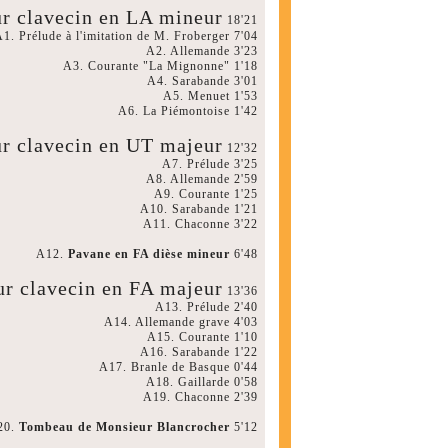
ur clavecin en LA mineur
18'21
1. Prélude à l'imitation de M. Froberger 7'04
A2. Allemande 3'23
A3. Courante "La Mignonne" 1'18
A4. Sarabande 3'01
A5. Menuet 1'53
A6. La Piémontoise 1'42
ur clavecin en UT majeur
12'32
A7. Prélude 3'25
A8. Allemande 2'59
A9. Courante 1'25
A10. Sarabande 1'21
A11. Chaconne 3'22
A12.
Pavane en FA dièse mineur
6'48
ur clavecin en FA majeur
13'36
A13. Prélude 2'40
A14. Allemande grave 4'03
A15. Courante 1'10
A16. Sarabande 1'22
A17. Branle de Basque 0'44
A18. Gaillarde 0'58
A19. Chaconne 2'39
20.
Tombeau de Monsieur Blancrocher
5'12