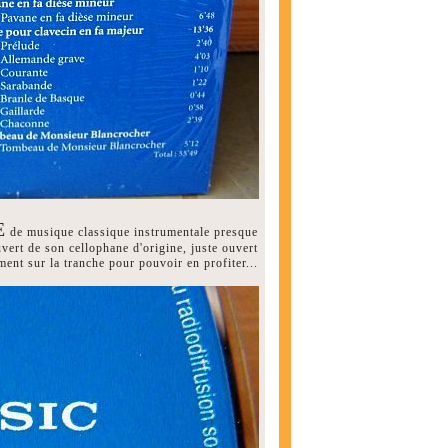
E
de musique classique instrumentale presque
uvert de son cellophane d'origine, juste ouvert
ent sur la tranche pour pouvoir en profiter...