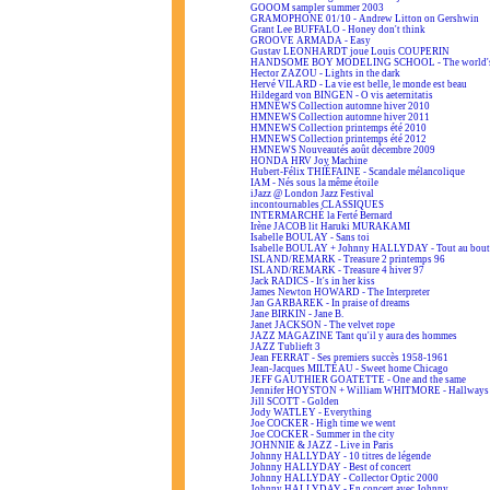
GOOOM sampler summer 2003
GRAMOPHONE 01/10 - Andrew Litton on Gershwin
Grant Lee BUFFALO - Honey don't think
GROOVE ARMADA - Easy
Gustav LEONHARDT joue Louis COUPERIN
HANDSOME BOY MODELING SCHOOL - The world's
Hector ZAZOU - Lights in the dark
Hervé VILARD - La vie est belle, le monde est beau
Hildegard von BINGEN - O vis aeternitatis
HMNEWS Collection automne hiver 2010
HMNEWS Collection automne hiver 2011
HMNEWS Collection printemps été 2010
HMNEWS Collection printemps été 2012
HMNEWS Nouveautés août décembre 2009
HONDA HRV Joy Machine
Hubert-Félix THIÉFAINE - Scandale mélancolique
IAM - Nés sous la même étoile
iJazz @ London Jazz Festival
incontournables CLASSIQUES
INTERMARCHÉ la Ferté Bernard
Irène JACOB lit Haruki MURAKAMI
Isabelle BOULAY - Sans toi
Isabelle BOULAY + Johnny HALLYDAY - Tout au bout 
ISLAND/REMARK - Treasure 2 printemps 96
ISLAND/REMARK - Treasure 4 hiver 97
Jack RADICS - It's in her kiss
James Newton HOWARD - The Interpreter
Jan GARBAREK - In praise of dreams
Jane BIRKIN - Jane B.
Janet JACKSON - The velvet rope
JAZZ MAGAZINE Tant qu'il y aura des hommes
JAZZ Tublieft 3
Jean FERRAT - Ses premiers succès 1958-1961
Jean-Jacques MILTEAU - Sweet home Chicago
JEFF GAUTHIER GOATETTE - One and the same
Jennifer HOYSTON + William WHITMORE - Hallways 
Jill SCOTT - Golden
Jody WATLEY - Everything
Joe COCKER - High time we went
Joe COCKER - Summer in the city
JOHNNIE & JAZZ - Live in Paris
Johnny HALLYDAY - 10 titres de légende
Johnny HALLYDAY - Best of concert
Johnny HALLYDAY - Collector Optic 2000
Johnny HALLYDAY - En concert avec Johnny