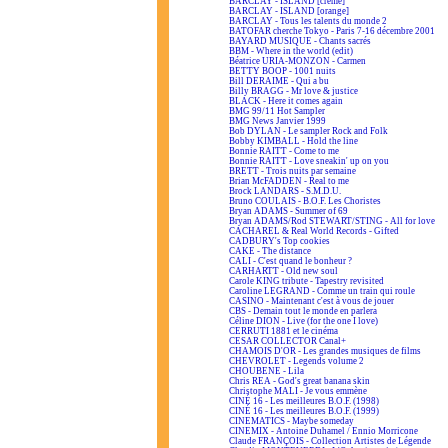
BARCLAY - ISLAND [crème]
BARCLAY - ISLAND [orange]
BARCLAY - Tous les talents du monde 2
BATOFAR cherche Tokyo - Paris 7-16 décembre 2001
BAYARD MUSIQUE - Chants sacrés
BBM - Where in the world (edit)
Béatrice URIA-MONZON - Carmen
BETTY BOOP - 1001 nuits
Bill DERAIME - Qui a bu
Billy BRAGG - Mr love & justice
BLACK - Here it comes again
BMG 99/11 Hot Sampler
BMG News Janvier 1999
Bob DYLAN - Le sampler Rock and Folk
Bobby KIMBALL - Hold the line
Bonnie RAITT - Come to me
Bonnie RAITT - Love sneakin' up on you
BRETT - Trois nuits par semaine
Brian McFADDEN - Real to me
Brock LANDARS - S.M.D.U.
Bruno COULAIS - B.O.F. Les Choristes
Bryan ADAMS - Summer of 69
Bryan ADAMS/Rod STEWART/STING - All for love
CACHAREL & Real World Records - Gifted
CADBURY's Top cookies
CAKE - The distance
CALI - C'est quand le bonheur ?
CARHARTT - Old new soul
Carole KING tribute - Tapestry revisited
Caroline LEGRAND - Comme un train qui roule
CASINO - Maintenant c'est à vous de jouer
CBS - Demain tout le monde en parlera
Céline DION - Live (for the one I love)
CERRUTI 1881 et le cinéma
CESAR COLLECTOR Canal+
CHAMOIS D'OR - Les grandes musiques de films
CHEVROLET - Legends volume 2
CHOUBENE - Lila
Chris REA - God's great banana skin
Christophe MALI - Je vous emmène
CINÉ 16 - Les meilleures B.O.F. (1998)
CINÉ 16 - Les meilleures B.O.F. (1999)
CINEMATICS - Maybe someday
CINEMIX - Antoine Duhamel / Ennio Morricone
Claude FRANÇOIS - Collection Artistes de Légende