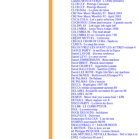
Claudio MONTEVERDI - L'Orfeo (extraits)
CLUB CCF - Prestige Classique
CLUB CCF - Prestige Rossini
CLUB DIAL - Le plein de tubes
CMJ New Music Monthly 91 - March 2001
CMJ New Music Monthly 92 - April 2001
COCA-COLA - Let's party selection 2004
COCHONOU 25ème anniversaire - 3 grands succès
COLDPLAY - Left right left right left
COLUMBIA - Artist News 4 mars 1998
COLUMBIA 96 - The road ahead
COLUMBIA Et toi t'écoutes quoi ? 96
CRÉDIT MUTUEL - Collection
CRÉOLE CHOIR OF CUBA - Tande-la
CYRIUS - Le sang des roses
DÉCOUVREZ-LES AVANT LES AUTRES volume 4
DANCE PARTY - le meilleur de la Dance
Daniel LAVOIE - Docteur tendresse
Daniel LEVI - Le cœur ouvert
Daniel ZIMMERMANN - Bone machine
David BRIOT - Phonik mouvement
David CHARVET - Apprendre à aimer
David HALLYDAY - Satellite (2005)
David LEE ROTH - Night life/She's my machine
David McNEIL - Hollywood (Olympia 97)
DE PALMAS - De Palmas
DE PALMAS - Elle s'ennuie
DECCA - Highlights 1997-98
DECCA release programme autumn 89
DELABEL Actualités novembre 95 janvier 96
DELABEL été 99
DEMON - Music that you wanna hear + EPK
DETAILS - Music matters vol. 8
DISCO PARTY - La fièvre du disco
DJ LBR - LE CORRUPTEUR
DNA - La serenissima
DOCK DES SUDS - Solidaires
DOLIVEUX - Doliveux
Dominique DALCAN - L'air de rien
DOMINO nouveautés 98/99
DRAGONBALL Z + SAILOR MOON
E-MOTION - This is how we are
éd. Philippe PICQUIER - Contes chinois
Eddy MITCHELL/NEVILLE Brothers - Tell it like it is
EDEL Collection 96 acte 1