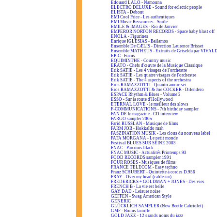
Edouard LALO - Namouna
ELECTRO DELUXE - Sound for eclectic people
ELISTA - Debout
EMI Cool Price - Les authentiques
EMI Music Ressources - Smile
EMILE & IMAGES - Rio de Janvier
EMPEROR NORTON RECORDS - Space baby blast off
ENOLA - Figurines
Enrique IGLESIAS - Bailamos
Ensemble De CÆLIS - Direction Laurence Brisset
Ensemble MATHEUS - Extraits de Griselda par VIVAL
EPIC - Focus
EQUIMINTHE - Country music
ERATO - Chefs d'œuvre de la Musique Classique
Erik SATIE - Les 4 visages de l'orchestre
Erik SATIE - Les quatre visages de l'orchestre
Erik SATIE - The 4 aspects of the orchestra
Eros RAMAZZOTTI - Quanto amore sei
Eros RAMAZZOTTI & Joe COCKER - Difendero
ESPACE Rhythm & Blues - Volume 2
ESSO - Sur la route d'Hollywood
ETERNAL LOVE - le meilleur des slows
F-COMMUNICATIONS - 7th birthday sampler
FAN DE le magazine - CD interview
FARGO sampler 2005
Farid RUSSLAN - Musique de films
FARM JOB - Hokkaïdo rush
FASZINATION MUSIK - Les clous du nouveau label
FATA MORGANA - Le petit monde
Festival BLUES SUR SEINE 2003
FNAC - Parcours black
FNAC MUSIC - Actualités Printemps 93
FOOD RECORDS sampler 1991
FOUR ROSES - Musiques de films
FRANCE TELECOM - Easy techno
Franz SCHUBERT - Quintette à cordes D.956
FRAY - Over my head (cable car)
FREDERICKS + GOLDMAN + JONES - Des vies
FRENCH B - La vie est belle
GAY DAD - Leisure noise
GEFFEN - Swag American Style
GENERIC
GLÜCKLICH SAMPLER (New Beetle Cabriolet)
GMF - Bonus famille
GOLD JAZZ - 12 grands noms du jazz