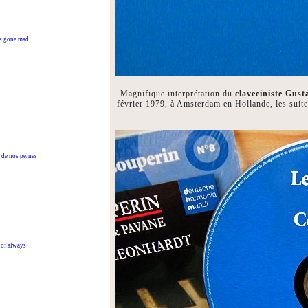
 gone mad
Magnifique interprétation du
claveciniste G
février 1979, à Amsterdam en Hollande, les sui
de nos peines
of always