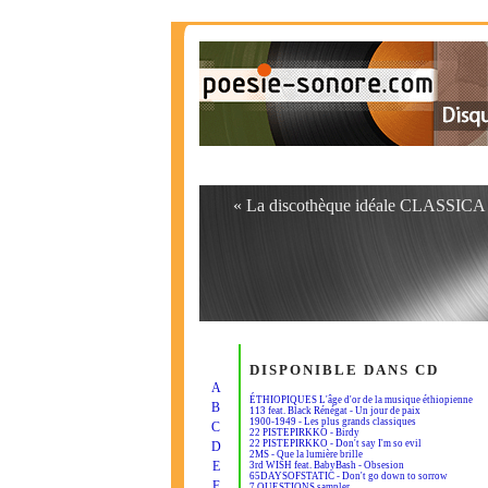
« La discothèque idéale CLASSICA 
DISPONIBLE DANS CD
A
ÉTHIOPIQUES L'âge d'or de la musique éthiopienne
B
113 feat. Black Rénégat - Un jour de paix
1900-1949 - Les plus grands classiques
C
22 PISTEPIRKKO - Birdy
22 PISTEPIRKKO - Don't say I'm so evil
D
2MS - Que la lumière brille
E
3rd WISH feat. BabyBash - Obsesion
65DAYSOFSTATIC - Don't go down to sorrow
F
7 QUESTIONS sampler