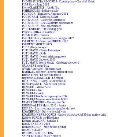
PHONO SUECIA RECORDS - Contemporary Classical Music
PIAS Play it loud 2005
Pierre CLARENCE - Air de fête
PISHROGUES - Indispensable
POLYDOR - Tendances Automne 2001
POLYGRAM - Classics & Jazz
POP & CORN - La fête de la musique
POP & CORN - Les Classiques en chansons
POP & CORN - Noël en chansons
PRETENDERS - I'll stand by you
Princess ERIKA - Calomnie
Prix de ROME lorrains
PROPUL'SON - Printemps de Bourges 2007
PSCHENT All-Star crew MIDEM 2008
PSCHENT MIDEM 2009
PULP - Help the aged
PUTUMAYO - Fiesta Putumayo
PUTUMAYO - Kids
PUTUMAYO - North African groove
PUTUMAYO Grooves 2003
PUTUMAYO World Music - Celebrate the world
QUAKER Energy Mix
QVAR Autohaler - Finement jazz
RADIKAL présente The revolution of cool
Ramon PIPIN - La porte du jardin
Raymond CHANDLER - Le crayon
RED DANCE - Compilation mini CD
RENAISSANCE - Soundtrack album
RENAUD - Master Serie
RENAULT - Jazz
RENAULT - Rock
RENAULT fête la musique - juin 1994
RENAULT Mégane série limitée BOSE
RFM/APÉRICUBE - Moments en Or
RHÔNE-ALPES Music 2012 - France
RICARD - Les titres incontournables de l'été
ROACHFORD - Only to be with you
ROADRUNNER RECORDS - Onde de choc spécial 25ème anniversaire
Robben FORD & the Blue Line
Roberto ALAGNA - Sampler 1
ROCK EN SEINE 2009
Romane SERDA - Mon envers de moi
RROSE SELAVY
RYTHME COLLECTION
SAINT GEORGE et les 7 glaives