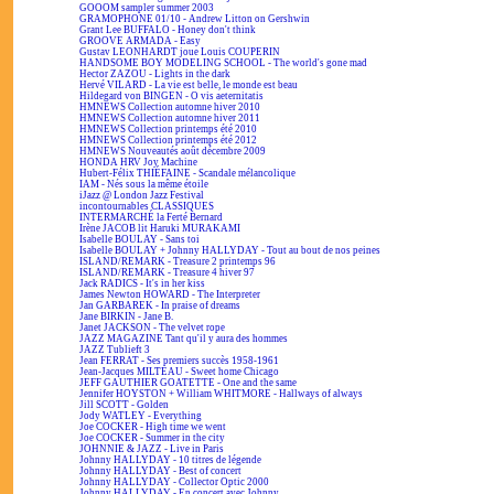
GOOOM sampler summer 2003
GRAMOPHONE 01/10 - Andrew Litton on Gershwin
Grant Lee BUFFALO - Honey don't think
GROOVE ARMADA - Easy
Gustav LEONHARDT joue Louis COUPERIN
HANDSOME BOY MODELING SCHOOL - The world's gone mad
Hector ZAZOU - Lights in the dark
Hervé VILARD - La vie est belle, le monde est beau
Hildegard von BINGEN - O vis aeternitatis
HMNEWS Collection automne hiver 2010
HMNEWS Collection automne hiver 2011
HMNEWS Collection printemps été 2010
HMNEWS Collection printemps été 2012
HMNEWS Nouveautés août décembre 2009
HONDA HRV Joy Machine
Hubert-Félix THIÉFAINE - Scandale mélancolique
IAM - Nés sous la même étoile
iJazz @ London Jazz Festival
incontournables CLASSIQUES
INTERMARCHÉ la Ferté Bernard
Irène JACOB lit Haruki MURAKAMI
Isabelle BOULAY - Sans toi
Isabelle BOULAY + Johnny HALLYDAY - Tout au bout de nos peines
ISLAND/REMARK - Treasure 2 printemps 96
ISLAND/REMARK - Treasure 4 hiver 97
Jack RADICS - It's in her kiss
James Newton HOWARD - The Interpreter
Jan GARBAREK - In praise of dreams
Jane BIRKIN - Jane B.
Janet JACKSON - The velvet rope
JAZZ MAGAZINE Tant qu'il y aura des hommes
JAZZ Tublieft 3
Jean FERRAT - Ses premiers succès 1958-1961
Jean-Jacques MILTEAU - Sweet home Chicago
JEFF GAUTHIER GOATETTE - One and the same
Jennifer HOYSTON + William WHITMORE - Hallways of always
Jill SCOTT - Golden
Jody WATLEY - Everything
Joe COCKER - High time we went
Joe COCKER - Summer in the city
JOHNNIE & JAZZ - Live in Paris
Johnny HALLYDAY - 10 titres de légende
Johnny HALLYDAY - Best of concert
Johnny HALLYDAY - Collector Optic 2000
Johnny HALLYDAY - En concert avec Johnny