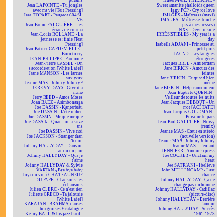
putains
Hubert-Félix THIÉFAINE -
Jean LAPOINTE - Tu jongles
Sweet amanite phalloïde queen
avec ma vie [Test Pressing]
Iggy POP - Cry for love
Jean TOPART - Peugeot 604 SL
IMAGES - Maîtresse (maxi)
V6
IMAGES - Maîtresse (touche
Jean-Bruno FALGUIÈRE - Les
pas à mes tresses)
écrans de cinéma
INXS - Devil inside
Jean-Louis ROLLAND - La
IRRÉSISTIBLES - My year is a
jeunesse est finie [Test
day
Pressing]
Isabelle ADJANI - Princesse au
Jean-Patrick CAPDEVIELLE -
petit pois
Born to cry
JACNO - Les langues
JEAN-PHILIPPE - Pardonne
étrangères
Jean-Pierre CASSEL - On
Jacques BREL - Amsterdam
s'accorde et on [White Label]
Jane BIRKIN - Amours des
Jeane MANSON - Les larmes
feintes
aux yeux
Jane BIRKIN - Et quand bien
Jeanne MAS - Johnny Johnny ²
même
JEREMY DAYS - Give it a
Jane BIRKIN - Help camionneur
name
Jean-Baptiste QUENIN -
Jerry REED - Amos Moses
Veilleur de toutes les nuits
Joan BAEZ - Asimbonanga
Jean-Jacques DEBOUT - Un
Joe DASSIN - Kanterbräu
mot [ACÉTATE]
Joe DASSIN - L'été indien
Jean-Jacques GOLDMAN -
Joe DASSIN - Me que me que
Puisque tu pars
Joe DASSIN - Quand on a seize
Jean-Paul GAULTIER - Noisy
ans
(remix)
Joe DASSIN - Vive moi
Jeanne MAS - Cœur en stéréo
Joe JACKSON - Stranger than
(nouvelle version)
fiction
Jeanne MAS - Johnny Johnny
Johnny HALLYDAY - Dans un
Jeanne MAS - L'enfant
an ou un jour
JENNIFER - Amour express
Johnny HALLYDAY - Que je
Joe COCKER - Unchain my
t'aime
heart
Johnny HALLYDAY & Sylvie
Joe SATRIANI - I believe
VARTAN - Bye bye baby
John MELLENCAMP - Last
Joye du vin à CHÂTEAUNEUF
chance
DU PAPE - Chansons des
Johnny HALLYDAY - Ça ne
échansons
change pas un homme
Julien CLERC - Ce n'est rien
Johnny HALLYDAY - Cadillac
Juliette GRÉCO - Ta jalousie
(picture-disc)
[White Label]
Johnny HALLYDAY - Derrière
KARAJAN - BRAHMS, danses
l'amour
hongroises + catalogue
Johnny HALLYDAY - Succès
Kenny BALL & his jazz band -
1961-1973