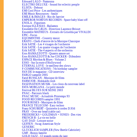
Edouard LALO - Namouna
ELECTRO DELUXE - Sound for eclectic people
ELISTA - Debout
EMI Cool Price - Les authentiques
EMI Music Ressources - Smile
EMILE & IMAGES - Rio de Janvier
EMPEROR NORTON RECORDS - Space baby blast off
ENOLA - Figurines
Enrique IGLESIAS - Bailamos
Ensemble De CÆLIS - Direction Laurence Brisset
Ensemble MATHEUS - Extraits de Griselda par VIVALDI
EPIC - Focus
EQUIMINTHE - Country music
ERATO - Chefs d'œuvre de la Musique Classique
Erik SATIE - Les 4 visages de l'orchestre
Erik SATIE - Les quatre visages de l'orchestre
Erik SATIE - The 4 aspects of the orchestra
Eros RAMAZZOTTI - Quanto amore sei
Eros RAMAZZOTTI & Joe COCKER - Difendero
ESPACE Rhythm & Blues - Volume 2
ESSO - Sur la route d'Hollywood
ETERNAL LOVE - le meilleur des slows
F-COMMUNICATIONS - 7th birthday sampler
FAN DE le magazine - CD interview
FARGO sampler 2005
Farid RUSSLAN - Musique de films
FARM JOB - Hokkaïdo rush
FASZINATION MUSIK - Les clous du nouveau label
FATA MORGANA - Le petit monde
Festival BLUES SUR SEINE 2003
FNAC - Parcours black
FNAC MUSIC - Actualités Printemps 93
FOOD RECORDS sampler 1991
FOUR ROSES - Musiques de films
FRANCE TELECOM - Easy techno
Franz SCHUBERT - Quintette à cordes D.956
FRAY - Over my head (cable car)
FREDERICKS + GOLDMAN + JONES - Des vies
FRENCH B - La vie est belle
GAY DAD - Leisure noise
GEFFEN - Swag American Style
GENERIC
GLÜCKLICH SAMPLER (New Beetle Cabriolet)
GMF - Bonus famille
GOLD JAZZ - 12 grands noms du jazz