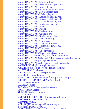
Johnny HALLYDAY - Garden of love
Johnny HALLYDAY - Il est terrible (Optic 2000)
Johnny HALLYDAY - Ja, der Elefant
Johnny HALLYDAY - Je la croise tous les matins
Johnny HALLYDAY - Je n'ai jamais pleuré
Johnny HALLYDAY - LEGAL, le goût
Johnny HALLYDAY - Les années Johnny vol.1
Johnny HALLYDAY - Les années Johnny vol.2
Johnny HALLYDAY - Les années Johnny vol.3
Johnny HALLYDAY - Les tendres années
Johnny HALLYDAY - Marie
Johnny HALLYDAY - Pardon
Johnny HALLYDAY - Partie de cartes
Johnny HALLYDAY - Quelques cris
Johnny HALLYDAY - Rouler sur la rivière
Johnny HALLYDAY - Sang pour sang
Johnny HALLYDAY - Tender years
Johnny HALLYDAY - They call him a man
Johnny HALLYDAY - Tout public 1962-1992
Johnny HALLYDAY - Tutti frutti
Johnny HALLYDAY - Un jour viendra
Johnny HALLYDAY - Voyez ce que je veux dire
Johnny HALLYDAY & Kathy MATTEA - Love affair
Johnny HALLYDAY & the RATTLES - Lass die Leute doch reden
Johnny HALLYDAY par Vogue Hommes
Johnny HALLYDAY parle - 65 mn d'entretiens inédits
Jon HOPKINS - Light through the veins
JOSEPH Pepino - Ha ha ! No no ! He He ! [dédicacé]
Joss STONE - LP1 advance
JUKEBOX BABIES - Électrique ou rien
Julie REINS - Reine d'un jour
Julien CLERC - Julien déménage électrique & acoustique
JULIETTE et les INDÉPENDANTS - 14 juillet
K.O.D. Chacun sa route
KARAJAN - Gold
KARAJAN GOLD demonstration sampler
KORN - Family values
KRISIUN - Ageless venomous
KYO - Je cours
L'AFFAIRE LOUIS TRIO - L'homme aux mille vies
L'AFFAIRE LOUIS TRIO - Loin
L'HOMME PARLE
la BELGIQUE est un pays - Chantons belge
la légende du GOLF DROUOT