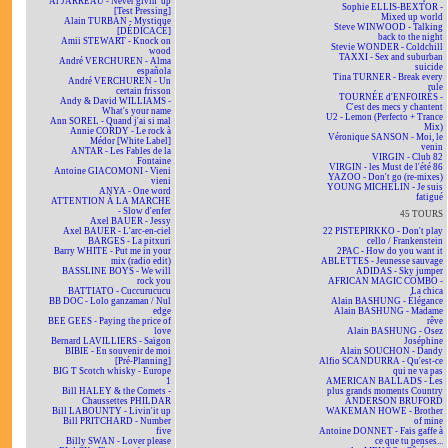
Al JARREAU - Never givin' up
Sophie ELLIS-BEXTOR -
[Test Pressing]
Mixed up world
Alain TURBAN - Mystique
Steve WINWOOD - Talking
[DÉDICACÉ]
back to the night
Amii STEWART - Knock on
Stevie WONDER - Coldchill
wood
TAXXI - Sex and suburban
André VERCHUREN - Alma
suicide
española
Tina TURNER - Break every
André VERCHUREN - Un
rule
certain frisson
TOURNÉE d'ENFOIRÉS -
Andy & David WILLIAMS -
C'est des mecs y chantent
What's your name
U2 - Lemon (Perfecto + Trance
Ann SOREL - Quand j'ai si mal
Mix)
Annie CORDY - Le rock à
Véronique SANSON - Moi, le
Médor [White Label]
venin
ANTAR - Les Fables de la
VIRGIN - Club 82
Fontaine
VIRGIN - les Must de l'été 86
Antoine GIACOMONI - Vieni
YAZOO - Don't go (re-mixes)
vieni
YOUNG MICHELIN - Je suis
ANYA - One word
fatigué
ATTENTION À LA MARCHE
- Slow d'enfer
45 TOURS
Axel BAUER - Jessy
Axel BAUER - L'arc-en-ciel
22 PISTEPIRKKO - Don't play
BARGES - La pitxuri
cello / Frankenstein
Barry WHITE - Put me in your
2PAC - How do you want it
mix (radio edit)
ABLETTES - Jeunesse sauvage
BASSLINE BOYS - We will
ADIDAS - Sky jumper
rock you
AFRICAN MAGIC COMBO -
BATTIATO - Cuccurucucu
La chica
BB DOC - Lolo ganzaman / Nul
Alain BASHUNG - Élégance
edge
Alain BASHUNG - Madame
BEE GEES - Paying the price of
rêve
love
Alain BASHUNG - Osez
Bernard LAVILLIERS - Saïgon
Joséphine
BIBIE - En souvenir de moi
Alain SOUCHON - Dandy
[Pré-Planning]
Alfio SCANDURRA - Qu'est-ce
BIG T Scotch whisky - Europe
qui ne va pas
1
AMERICAN BALLADS - Les
Bill HALEY & the Comets -
plus grands moments Country
Chaussettes PHILDAR
ANDERSON BRUFORD
Bill LABOUNTY - Livin'it up
WAKEMAN HOWE - Brother
Bill PRITCHARD - Number
of mine
five
Antoine DONNET - Fais gaffe à
Billy SWAN - Lover please
ce que tu penses...