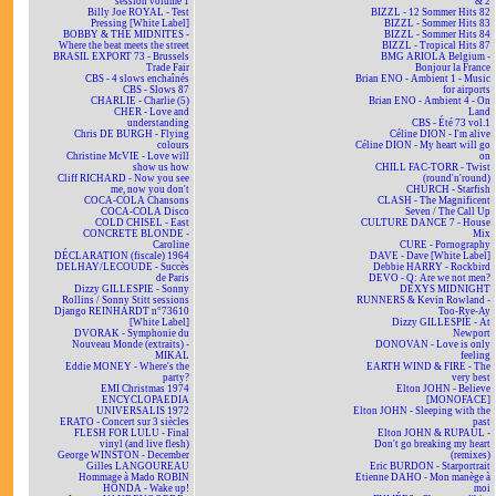
session volume 1
& 2
Billy Joe ROYAL - Test
BIZZL - 12 Sommer Hits 82
Pressing [White Label]
BIZZL - Sommer Hits 83
BOBBY & THE MIDNITES -
BIZZL - Sommer Hits 84
Where the beat meets the street
BIZZL - Tropical Hits 87
BRASIL EXPORT 73 - Brussels
BMG ARIOLA Belgium -
Trade Fair
Bonjour la France
CBS - 4 slows enchaînés
Brian ENO - Ambient 1 - Music
CBS - Slows 87
for airports
CHARLIE - Charlie (5)
Brian ENO - Ambient 4 - On
CHER - Love and
Land
understanding
CBS - Été 73 vol.1
Chris DE BURGH - Flying
Céline DION - I'm alive
colours
Céline DION - My heart will go
Christine McVIE - Love will
on
show us how
CHILL FAC-TORR - Twist
Cliff RICHARD - Now you see
(round'n'round)
me, now you don't
CHURCH - Starfish
COCA-COLA Chansons
CLASH - The Magnificent
COCA-COLA Disco
Seven / The Call Up
COLD CHISEL - East
CULTURE DANCE 7 - House
CONCRETE BLONDE -
Mix
Caroline
CURE - Pornography
DÉCLARATION (fiscale) 1964
DAVE - Dave [White Label]
DELHAY/LECOUDE - Succès
Debbie HARRY - Rockbird
de Paris
DEVO - Q: Are we not men?
Dizzy GILLESPIE - Sonny
DEXYS MIDNIGHT
Rollins / Sonny Stitt sessions
RUNNERS & Kevin Rowland -
Django REINHARDT n°73610
Too-Rye-Ay
[White Label]
Dizzy GILLESPIE - At
DVORAK - Symphonie du
Newport
Nouveau Monde (extraits) -
DONOVAN - Love is only
MIKAL
feeling
Eddie MONEY - Where's the
EARTH WIND & FIRE - The
party?
very best
EMI Christmas 1974
Elton JOHN - Believe
ENCYCLOPAEDIA
[MONOFACE]
UNIVERSALIS 1972
Elton JOHN - Sleeping with the
ERATO - Concert sur 3 siècles
past
FLESH FOR LULU - Final
Elton JOHN & RUPAUL -
vinyl (and live flesh)
Don't go breaking my heart
George WINSTON - December
(remixes)
Gilles LANGOUREAU
Eric BURDON - Starportrait
Hommage à Mado ROBIN
Etienne DAHO - Mon manège à
HONDA - Wake up!
moi