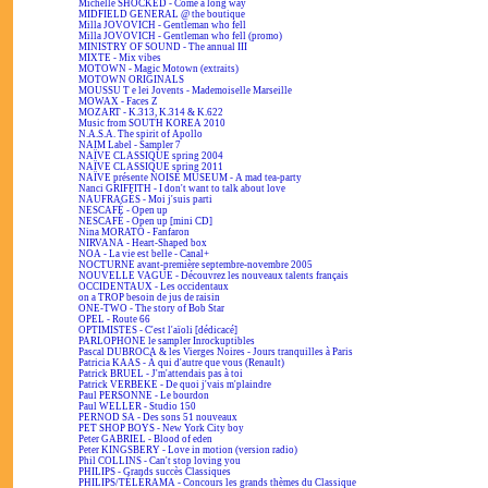
Michelle SHOCKED - Come a long way
MIDFIELD GENERAL @ the boutique
Milla JOVOVICH - Gentleman who fell
Milla JOVOVICH - Gentleman who fell (promo)
MINISTRY OF SOUND - The annual III
MIXTE - Mix vibes
MOTOWN - Magic Motown (extraits)
MOTOWN ORIGINALS
MOUSSU T e lei Jovents - Mademoiselle Marseille
MOWAX - Faces Z
MOZART - K.313, K.314 & K.622
Music from SOUTH KOREA 2010
N.A.S.A. The spirit of Apollo
NAIM Label - Sampler 7
NAÏVE CLASSIQUE spring 2004
NAÏVE CLASSIQUE spring 2011
NAÏVE présente NOISE MUSEUM - A mad tea-party
Nanci GRIFFITH - I don't want to talk about love
NAUFRAGÉS - Moi j'suis parti
NESCAFÉ - Open up
NESCAFÉ - Open up [mini CD]
Nina MORATO - Fanfaron
NIRVANA - Heart-Shaped box
NOA - La vie est belle - Canal+
NOCTURNE avant-première septembre-novembre 2005
NOUVELLE VAGUE - Découvrez les nouveaux talents français
OCCIDENTAUX - Les occidentaux
on a TROP besoin de jus de raisin
ONE-TWO - The story of Bob Star
OPEL - Route 66
OPTIMISTES - C'est l'aïoli [dédicacé]
PARLOPHONE le sampler Inrockuptibles
Pascal DUBROCA & les Vierges Noires - Jours tranquilles à Paris
Patricia KAAS - À qui d'autre que vous (Renault)
Patrick BRUEL - J'm'attendais pas à toi
Patrick VERBEKE - De quoi j'vais m'plaindre
Paul PERSONNE - Le bourdon
Paul WELLER - Studio 150
PERNOD SA - Des sons 51 nouveaux
PET SHOP BOYS - New York City boy
Peter GABRIEL - Blood of eden
Peter KINGSBERY - Love in motion (version radio)
Phil COLLINS - Can't stop loving you
PHILIPS - Grands succès Classiques
PHILIPS/TÉLÉRAMA - Concours les grands thèmes du Classique