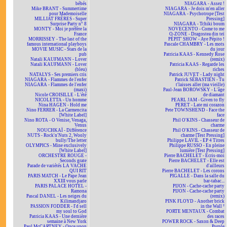
bébés
NIAGARA - Assez !
Mike BRANT - Summertime
NIAGARA - Je dois m'en aller
pour Mademoiselle
NIAGARA - Psychotrope [Test
MILLIAT FRÈRES - Super
Pressing]
Surprise Party n° 8
NIAGARA - Tchiki boum
MONTY - Moi je préfère la
NOVECENTO - Come to me
France
O-ZONE - Dragostea din teï
MORRISSEY - The last of the
PÉPIT' SHOW - Aye Pépito !
famous international playboys
Pascale CHAMBRY - Les mots
MOVIE MUSIC - Stars de la
du jour
pub
Patricia KAAS - Kennedy Rose
Natali KAUFMANN - Lover
(remix)
Natali KAUFMANN - Lover
Patricia KAAS - Regarde les
(bleu)
riches
NATALYS - Ses premiers cris
Patrick JUVET - Lady night
NIAGARA - Flammes de l'enfer
Patrick SÉBASTIEN - Tu
NIAGARA - Flammes de l'enfer
t'laisses aller (ma vieille)
(maxi)
Paul-Jean BOROWSKY - L'âge
Nicole CROISILLE - L'été
de diamant
NICOLETTA - Un homme
PEARL JAM - Given to fly
Nina HAGEN - Hold me
PERET - Late mi corazon
Nino FERRER - La Carmencita
Pete TOWNSHEND - Face the
[White Label]
face
Nino ROTA - O Venise, Venaga,
Phil O'KINS - Chasseur de
Venus
charme
NOUCHKAÏ - Différence
Phil O'KINS - Chasseur de
NUTS - Rock'n'Nuts 2, Wooly
charme [Test Pressing]
bully/The letter
Philippe LAVIL - EP 4 Titres
OLYMPICS - Mine exclusively
Philippe RUSSO - En pleine
[White Label]
lumière [Test Pressing]
ORCHESTRE ROUGE -
Pierre BACHELET - Écris-moi
Seconds grate
Pierre BACHELET - Elle est
Parade de variétés LA VACHE
d'ailleurs
QUI RIT
Pierre BACHELET - Les corons
PARIS MATCH - Le Pape Jean
PIGALLE - Dans la salle du
XXIII vous parle
bar-tabac...
PARIS PALACE HOTEL -
PIJON - Cache-cache party
Ramona
PIJON - Cache-cache party
Pascal DANEL - Les neiges du
(remix)
Kilimandjaro
PINK FLOYD - Another brick
PASSION FODDER - I'd sell
in the Wall ²
my soul to God
PORTE MENTAUX - Combat
Patricia KAAS - Une dernière
des races
semaine à New York
POWER ROCK - Saxon & Deep
Paul McCARTNEY - Once upon
Purple