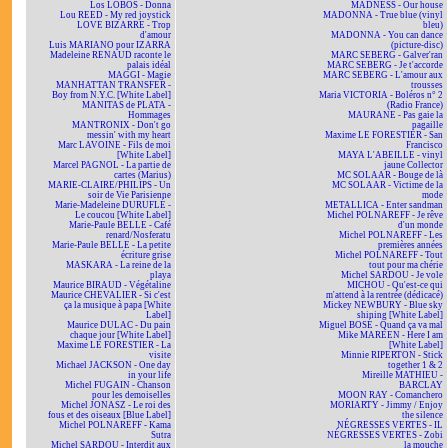
Los LOBOS - Donna
MADNESS - Our house
Lou REED - My red joystick
MADONNA - True blue (vinyl
LOVE BIZARRE - Trop
bleu)
d'amour
MADONNA - You can dance
Luis MARIANO pour IZARRA
(picture-disc)
Madeleine RENAUD raconte le
MARC SEBERG - Galver'ran
palais idéal
MARC SEBERG - Je t'accorde
MAGGI - Magie
MARC SEBERG - L'amour aux
MANHATTAN TRANSFER -
trousses
Boy from N.Y.C. [White Label]
Maria VICTORIA - Boléros n° 2
MANITAS de PLATA -
(Radio France)
Hommages
MAURANE - Pas gaie la
MANTRONIX - Don't go
pagaille
messin' with my heart
Maxime LE FORESTIER - San
Marc LAVOINE - Fils de moi
Francisco
[White Label]
MAYA L'ABEILLE - vinyl
Marcel PAGNOL - La partie de
jaune Collector
cartes (Marius)
MC SOLAAR - Bouge de là
MARIE-CLAIRE/PHILIPS - Un
MC SOLAAR - Victime de la
soir de Vie Parisienne
mode
Marie-Madeleine DURUFLÉ -
METALLICA - Enter sandman
Le coucou [White Label]
Michel POLNAREFF - Je rêve
Marie-Paule BELLE - Café
d'un monde
renard/Nosferatu
Michel POLNAREFF - Les
Marie-Paule BELLE - La petite
premières années
écriture grise
Michel POLNAREFF - Tout
MASKARA - La reine de la
tout pour ma chérie
playa
Michel SARDOU - Je vole
Maurice BIRAUD - Végétaline
MICHOU - Qu'est-ce qui
Maurice CHEVALIER - Si c'est
m'attend à la rentrée (dédicacé)
ça la musique à papa [White
Mickey NEWBURY - Blue sky
Label]
shining [White Label]
Maurice DULAC - Du pain
Miguel BOSÉ - Quand ça va mal
chaque jour [White Label]
Mike MAREEN - Here I am
Maxime LE FORESTIER - La
[White Label]
visite
Minnie RIPERTON - Stick
Michael JACKSON - One day
together 1 & 2
in your life
Mireille MATHIEU -
Michel FUGAIN - Chanson
BARCLAY
pour les demoiselles
MOON RAY - Comanchero
Michel JONASZ - Le roi des
MORIARTY - Jimmy / Enjoy
fous et des oiseaux [Blue Label]
the silence
Michel POLNAREFF - Kama
NÉGRESSES VERTES - IL
Sutra
NÉGRESSES VERTES - Zobi
Michel SARDOU - Interdit aux
la mouche