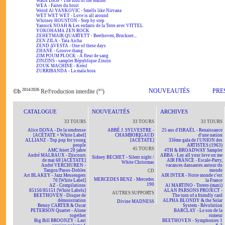
Wasis DIOP - The lord of the feather
WEA - Faites du bruit
Weird Al YANKOVIC - Smells like Nirvana
WET WET WET - Love is all around
Whitney HOUSTON - Step by step
Yannick NOAH & Les enfants de la Terre avec VITTEL
YOKOHAMA ZEN ROCK
ZEHETMAIR QUARTETT - Beethoven, Bruckner...
ZEN ZILA - Tata Aïcha
ZEND AVESTA - One of these days
ZHANÉ - Groove thang
ZIM POUM PLOCK - A fleur de sang
ZINZINS - sampler République Zinzin
ZOUK MACHINE - Kréol
ZURRIBANDA - La mala hora
2014/2026
ici
NOUVEAUTÉS
PRE
©b
Re℗roduction interdite (
)
CATALOGUE
NOUVEAUTÉS
ARCHIVES
33 TOURS
33 TOURS
33 TOURS
Alice DONA - De la tendresse
ABBÉ J. SYLVESTRE -
25 ans d'ISRAËL - Renaissance
[ACÉTATE + White Label]
CHAMBORIGAUD
d'une nation
ALLIANZ - Top pop for young
[ACÉTATE]
33ème gala de l'UNION des
people
ARTISTES (1963)
45 TOURS
AMC feiert 20 jahre
4TH & BROADWAY Sampler
André MALRAUX - Discours
ABBA - Lay all your love on me
Sidney BECHET - Silent night /
de mai 68 [ACÉTATE]
AIR FRANCE - Escale-Party,
White Christmas
André VERCHUREN -
vacances dansantes autour du
Tangos/Pasos-Dobles
monde
CD
Art BLAKEY - Jazz Messengers
AIR INTER - Notre monde c'est
MERCEDES BENZ - Mercedes
70 [White Label]
la France
190
AZ - Compilations
Al MARTINO - Torero (maxi)
85150/85151 [White Labels]
ALAN PARSONS PROJECT -
AUTRES SUPPORTS
BEETHOVEN - Disque de
The turn of a friendly card
démonstration
ALPHA BLONDY & the Solar
Divine MADNESS
Benny CARTER & Oscar
System - Révolution
PETERSON Quartet - Alone
BARCLAY - Le son de la
together
rumeur
Big Bill BROONZY - Last
BEETHOVEN - Symphonies 1