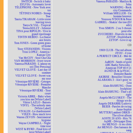
SWITCH - Switch it baby
Vanessa PARADIS - Marilyn &
SYLVIA - Automatic lover
John
TÉLÉPHONE - New York avec
WARNING - Rock
toi
city/Commando
TÉTINES NOIRES - Streap
William SHELLER - Un
Teac
homme heureux
Tanita TIKARAM - Little sister
Youssou N'DOUR & Peter
leaving town
GABRIEL - Shakin' the tree (DJ
Tanya St VAL - Tropical
edit)
Teresa KELLY - Johnnie
Yves SIMON - 2 ou 3 choses
TINA pour RIPOLIN - Vive le
pour elle
grand ripolinage
ZUCCHERO - Diavolo in me
TINTIN HEBDO - La chasse
ZZTOP - Doubleback
aux bruits
ZZTOP - Give it up
Tom JONES - Green green grass
CD
of home
Tony STEFANIDIS - Visions
1969 CLUB - The red album
Trini LOPEZ - America /
4YOU - 4 you
Kansas City
A PERFECT CIRCLE - Mer de
Van McCOY - Soul Cha Cha
noms
VAN MORRISON - Ivory tower
AaRON - Seeds of gold
Vanessa PARADIS - L'amour en
ABC Radio Networks -
soi [Test Pressing]
American TOP 40 # 51
VELVET GLOVE - Last day of
AGNÈS B. & la FNAC -
summer
Dernière Bande
VELVET GLOVE - Sweet was
AKIRISE - Brouiller l'écoute
my rose
ALABAMA 3 - Ain't goin' to
Véronique RIVIÈRE - Georges
Goa
Véronique RIVIÈRE - Première
Alain BASHUNG - Osez
Manche
Joséphine
Véronique RIVIÈRE - Tout
Alain BASHUNG - That's all
court
right
Victoria ABRIL - Baby when
Angela McCLUSKEY - The
you kiss me [White Label]
things we do
Viktor LAZLO - Baisers
Angelo DEBARRE/Ludovic
VINYL - The nobody men
BEIER - Paroles de swing
[White Label]
Anne-Sophie
VIVALDI - Le chardonneret
MUTTER/Lambert ORKIS -
VIXEN - How much love
The silver album
Warren ZEVON - Sentimental
AOSTE 20 ANS - Hits 76
hygiene
AqME - Dévisager Dieu
Wayne CAMPBELL - Night
Art MENGO - À tes côtés
time rose
Art MENGO - Des bateaux de
WEST & BYRD - Final kiss of
sang
love [White Label]