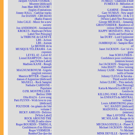
Jacques VANDEVOORDE -
FUMÉES - Chansons d'hier
Miserere [dédicacé]
FUMÉES II - Mélodies et
Jean-Marc BIENCOURT -
chansons
Jingles d'imitations
GAMINE - Dream boy
Jimmy HALL - Cadillac tracks
Gary NUMAN - New anger
Joe DASSIN - CBS 66343
George HARRISON - 33 & 1/3
(Radio France)
[White Label/Test Pressing]
John CALE - Music for a new
George MICHAEL - Amazing
society
GROOVERIDER - Rainbows of
Jon ANDERSON - Animation
colour (MAW remixes)
KROKUS - Hardware [White
HAPPY MONDAYS - Pills 'n'
Label/Test Pressing]
thrills and bellyaches
la TRIBUNE de GENÈVE
Ian DURY - Lord Upminster
LBS - Action
JAM - The gift
LBS - Aurum
JAMIROQUAI - Sampler Best
Le MONDE de la
of
MUSIQUE/TÉLÉRAMA - Les
Janet JACKSON - Got 'til it's
copieurs
gone
LEVEL 42 - Level 42
Jean SCHULTHEIS -
Lionel HAMPTON - Jazz in
Confidence pour confidence
jazz [White Label]
(remixes house)
Madleen KANE - Rough
Joe JACKSON - Stepping out
diamond
John HIATT - Slow turning
MAGNUM BONUM - Gigolo
Johnny CASH - Water from the
(english version)
wells of home
Maurice BITTER - Chants et
Johnny CLEGG & Savuka -
danses d'Argentine [dédicacé]
Third world child
MAXELL - Rock Sampler
Julien CLERC - This melody
Nathalie CARDONE -
[Test Pressing]
Populaire
Katia & Marielle LABEQUE -
O.P.R. MONTPELLIER -
Gershwin
Berlioz 1988
KILLING JOKE - Revelations
Ofra HAZA - Love song
les ENFANTS du MISTRAL
Patti FLYNN - With love to you
volume 2
[dédicacé]
Louis ARMSTRONG plays
POLYDOR - les géants de l'été
W.C. HANDY [dédicacé]
volume 2
MADONNA - Hollywood
RICKY AMIGOS - Delirios
(remixes)
[White Label]
Marc LAVOINE - Paris
ROCK AROUND THE
MC SOLAAR - Bouge de là
WORLD radio show
(remix)
Roger BOURDIN - TIMING 8,
MECHAGODZILLA - Planet X
Confidences d'un flûtiste
Michael JACKSON - Michael
Roger VERMEER -
Vs Michael
Rumba/Cha-cha-cha
MINK DEVILLE - Sportin' life