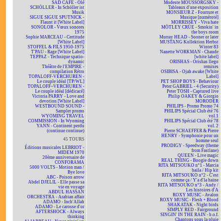
SAD CAFÉ - Olé
Modeste MOUSSORGSKY -
SCHÖLLER - In Schöller ist
Tableaux d'une exposition
Musik
MONSIEUR Z - Fourrure et
SIGUE SIGUE SPUTNICK -
Musique [numéroté]
Flaunt it [White Label]
MORRISSEY - Viva hate
SONOLOR - Vœux sonores
MÖTLEY CRÜE - Smokin' in
1975
the boys room
Sophie MARCEAU - Certitude
Murray HEAD - Sooner or later
[White Label]
MUSTANG Kollektion Herbst
STOFFEL & FILS 1950-1975
Winter 83
T'PAU - Rage [White Label]
Nanette WORKMAN - Chaude
TEPPAZ - Technique spatio-
[white label]
dynamic
ORISHAS - Orishas llego
Théâtre de l'EMPIRE -
remixes
compilation Rétro
OSIBISA - Ojah awake [White
TOPALOFF-VERCHUREN -
Label]
Le couple idéal [TP/WL]
PET SHOP BOYS - Behaviour
TOPALOFF~VERCHUREN -
Peter GABRIEL - 4 (Security)
Le couple idéal [dédicacé]
Peter TOSH - Captured live
Victoria PARRY - Love and
Philip OAKEY & Giorgio
devotion [White Label]
MORODER
WESTBOUND SOUND -
PHILIPS - Promo Promo 74
Sampler promo
PHILIPS Spécial Club été 76
WYOMING TRAVEL
vol.1
COMMISSION - In Wyoming
PHILIPS Spécial Club été 78
YANN - Continent perdu
vol. 2
(continue continue)
Pierre SCHAEFFER & Pierre
HENRY - Symphonie pour un
45 TOURS
homme seul
PRODIGY - Speedway (theme
Éditions musicales LEBRIOT -
from Fastlane)
MIDEM 1970
QUEEN - Live magic
20ème anniversaire de
REAL THING - Boogie down
CONFORAMA
RITA MITSOUKO n°1 - Marcia
5000 VOLTS - Motion man /
baila / Hip kit
Bye love
RITA MITSOUKO n°2 - C'est
ABC - Poison arrow
comme ça / Y'a d'la haine
Abdel DJELIL - Elle passe sa
RITA MITSOUKO n°3 - Andy /
vie en voyage
Les histoires d'A
ABDUL HASSAN
ROXY MUSIC - Avalon
ORCHESTRA - Arabian affair
ROXY MUSIC - Flesh + Blood
ADAMO - Inch'Allah
SHAKATAK - Night birds
ADAMO - Le carosse d'or
SIMPLY RED - Fairground
AFTERSHOCK - Always
SINGIN' IN THE RAIN - b.o.f.
thinking
Chantons sous la pluie