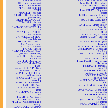
Hawaiian war chant
Jonathan STUART - Wako man
KENT - On fait c'qu'on peut
Julien CLERC - This melody
KENT - Tous les mômes
KAJAGOOGOO - Too shy
KENT - Tous les mômes
(midnight mix)
REMIX
Karen CHERYL - Sing to me
Kim WILDE - You came
mama
KIRSTEN - Over the rainbow
KNORR - campagne Europe 1
[White Label]
hiver 78-79
KRÉMA HOLLYWOOD -
KOOL & THE GANG 1990
J.STRAUSS fils, Valse de
hitmix
l'empereur
LA FEMME - Sur la planche /
L'AFFAIRE LOUIS TRIO - Il y
Françoise
a ceux
LADY ROUGE - Eyes of mars
L'AFFAIRE LOUIS TRIO -
[DIOR]
Nous on a tout
LAURENT - Lady / Pharaon
L'AFFAIRE LOUIS TRIO -
Laurent VOULZY - Le soleil
Succès de larmes
donne
L'AFFRONT NATIONAL -
Lee LEWIS - French kiss [Test
Jean-Marie tu charries
Pressing]
LA LUNA - Les cactus
Lenny KRAVITZ - Let love rule
LAZARE - Infidèle
Leon REDBONE - Gotta shake
Lee DORSEY - Shortnin' bread
that thing
[monoface White Label]
Leon REDBONE - Play Gipsy
Lee ELDRED - How's your
play
love life 1&2
Leon REDBONE - Sugar
Lee REED - Ram ram jam
Leonard COHEN - First we take
Lena GOLD - Radio [Blue
Manhattan
Label]
Linda SCOTT - Starlight,
Leonard BERNSTEIN - Gaîté
starbright
Parisienne d'Offenbach
Louis BERTIGNAC et les
les JARDINS de l'OPÉRA -
Visiteurs - Ces idées-là
Meilleurs vœux
LOVE AND MONEY -
les MAX VALENTIN - Les
Halleluiah man
maux dits
Luc FAIRDAN - T'as de beaux
les OBJETS - L'hiver est là
lolos
les OBJETS - Sarah
Lucien JEUNESSE raconte les
LEVEL 42 - Heaven in my
3 ours
hands
LUNA PARKER - Le challenge
Liane FOLY - Il est mort le
des espoirs
soleil
LUNA PARKER - Tes états
Linda DE SUZA - Amalia
d'âme Eric
Linda RONSTADT/Aaron
Lydia VERKINE - La mélodie
NEVILLE - When something is
des enfants
wrong...
M & Mme FAIRDAN - Beaux
LLOYD COLE - Downtown
lolos