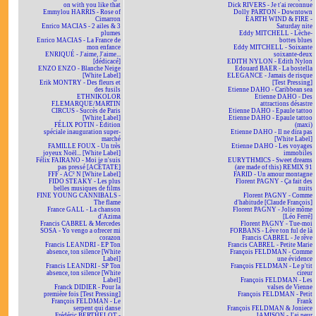
on with you like that
Dick RIVERS - Je t'ai reconnue
Emmylou HARRIS - Rose of
Dolly PARTON - Downtown
Cimarron
EARTH WIND & FIRE -
Enrico MACIAS - 2 ailes & 3
Saturday nite
plumes
Eddy MITCHELL - Lèche-
Enrico MACIAS - La France de
bottes blues
mon enfance
Eddy MITCHELL - Soixante
ENRIQUÉ - J'aime, J'aime...
soixante-deux
[dédicacé]
EDITH NYLON - Edith Nylon
ENZO ENZO - Blanche Neige
Edouard BAER - La bostella
[White Label]
ELEGANCE - Jamais de risque
Erik MONTRY - Des fleurs et
[Test Pressing]
des fusils
Etienne DAHO - Caribbean sea
ETHNIKOLOR
Etienne DAHO - Des
F.LEMARQUE/MARTIN
attractions désastre
CIRCUS - Succès de Paris
Etienne DAHO - Epaule tattoo
[White Label]
Etienne DAHO - Epaule tattoo
FÉLIX POTIN - Édition
(maxi)
spéciale inauguration super-
Etienne DAHO - Il ne dira pas
marché
[White Label]
FAMILLE FOUX - Un très
Etienne DAHO - Les voyages
joyeux Noël... [White Label]
immobiles
Félix FAIRANO - Moi je n'suis
EURYTHMICS - Sweet dreams
pas pressé [ACÉTATE]
(are made of this) REMIX 91
FFF - AC² N [White Label]
FARID - Un amour montagne
FIDO STEAKY - Les plus
Florent PAGNY - Ça fait des
belles musiques de films
nuits
FINE YOUNG CANNIBALS -
Florent PAGNY - Comme
The flame
d'habitude [Claude François]
France GALL - La chanson
Florent PAGNY - Jolie môme
d'Azima
[Léo Ferré]
Francis CABREL & Mercedes
Florent PAGNY - Tue-moi
SOSA - Yo vengo a ofrecer mi
FORBANS - Lève ton ful de là
corazon
Francis CABREL - Je rêve
Francis LEANDRI - EP Ton
Francis CABREL - Petite Marie
absence, ton silence [White
François FELDMAN - Comme
Label]
une évidence
Francis LEANDRI - SP Ton
François FELDMAN - Le p'tit
absence, ton silence [White
cireur
Label]
François FELDMAN - Les
Franck DIDIER - Pour la
valses de Vienne
première fois [Test Pressing]
François FELDMAN - Petit
François FELDMAN - Le
Frank
serpent qui danse
François FELDMAN & Joniece
Frédéric BERTHELOT -
JAMISON - J'ai peur