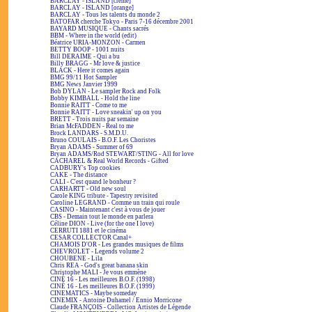
BARCLAY - ISLAND [crème]
BARCLAY - ISLAND [orange]
BARCLAY - Tous les talents du monde 2
BATOFAR cherche Tokyo - Paris 7-16 décembre 2001
BAYARD MUSIQUE - Chants sacrés
BBM - Where in the world (edit)
Béatrice URIA-MONZON - Carmen
BETTY BOOP - 1001 nuits
Bill DERAIME - Qui a bu
Billy BRAGG - Mr love & justice
BLACK - Here it comes again
BMG 99/11 Hot Sampler
BMG News Janvier 1999
Bob DYLAN - Le sampler Rock and Folk
Bobby KIMBALL - Hold the line
Bonnie RAITT - Come to me
Bonnie RAITT - Love sneakin' up on you
BRETT - Trois nuits par semaine
Brian McFADDEN - Real to me
Brock LANDARS - S.M.D.U.
Bruno COULAIS - B.O.F. Les Choristes
Bryan ADAMS - Summer of 69
Bryan ADAMS/Rod STEWART/STING - All for love
CACHAREL & Real World Records - Gifted
CADBURY's Top cookies
CAKE - The distance
CALI - C'est quand le bonheur ?
CARHARTT - Old new soul
Carole KING tribute - Tapestry revisited
Caroline LEGRAND - Comme un train qui roule
CASINO - Maintenant c'est à vous de jouer
CBS - Demain tout le monde en parlera
Céline DION - Live (for the one I love)
CERRUTI 1881 et le cinéma
CESAR COLLECTOR Canal+
CHAMOIS D'OR - Les grandes musiques de films
CHEVROLET - Legends volume 2
CHOUBENE - Lila
Chris REA - God's great banana skin
Christophe MALI - Je vous emmène
CINÉ 16 - Les meilleures B.O.F. (1998)
CINÉ 16 - Les meilleures B.O.F. (1999)
CINEMATICS - Maybe someday
CINEMIX - Antoine Duhamel / Ennio Morricone
Claude FRANÇOIS - Collection Artistes de Légende