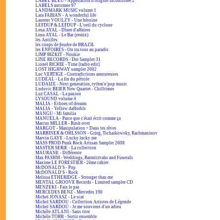
LABEL BLEU - Appellation d'origine incontrôlée 2
LABELS automne 97
LANDMARK MUSIC volume 1
Lara FABIAN - A wonderful life
Laurent VOULZY - Une héroïne
LEFDUP & LEFDUP - L'oeil du cyclone
Lena AYAL - Dîner d'affaires
Lena AYAL - Le Bar (remix)
les Antilles
les coups de foudre de BRAZIL
les ENFOIRÉS - On ira tous au paradis
LIMP BIZKIT - Nookie
LINE RECORDS - Der Sampler 31
Lionel RICHIE - Time [radio edit]
LOST HIGHWAY sampler 2002
Luc VERTIGE - Contradictions amoureuses
LUDÉAL - La fin du pétrole
LUDAIZE - Next generation, rythm'n'pop music
Ludovic BEIER New Quartet - Chilltimes
Luz CASAL - La pasion
LYSOUND volume 4
MALIA - Echoes of dreams
MALIA - Yellow daffodils
MANGU - Mi familia
MANUELA - Parce que c'était écrit comme ça
Marcus MILLER - Rush over
MARGOT - Manipulation + Dans tes rêves
MARRINER & OHLSSON - Grieg, Tschaikowsky, Rachmaninov
Marvin GAYE - Lucky lucky me
MASS PROD Punk Rock Artisan Sampler 2008
MASTER SERIE - La collection
MAURANE - Différente
Max PASHM - Weddings, Barmitzvahs and Funerals
Maxime LE FORESTIER - 2ème cahier
McDONALD'S - Pop
McDONALD'S - Rock
Melissa ETHERIDGE - Stronger than me
MENTAL GROOVE Records - Limited sampler CD
MENZEKI - Fais le pas
MERCEDES BENZ - Mercedes 190
Michel JONASZ - Le scat
Michel SARDOU - Collection Artistes de Légende
Michel SARDOU - Je me souviens d'un adieu
Michèle ATLANI - Sans titre
Michèle TORR - Sortir ensemble