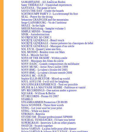
SAMARITAINE - All American Rodeo
Samy THIÉBAULT - Upanishad experiences
SANTANA - The game of love
SAVES THE DAY - Under the boards
SCHTROUMPF PARTY 3 - La schtroumpf du foot
SEAL - Prayer for the dying
Sebastien GRAINGER and the mountains
Serge GAINSBOURG - Vu de l'intérieur
SHAZZ - In the light
SHEER Publishing - Sampler volume 1
SIMPLE MINDS - Stranger
SINIK - Autodestruction
SO FRENCHY SO CHIC 1
SOCIÉTÉ GÉNÉRALE - Brasil touch
SOCIÉTÉ GÉNÉRALE - Junior présente les classiques de bébé
SOCIÉTÉ GÉNÉRALE - Musiques d'un siècle
SOL EN SI - Quand j'aime une fois...
SOL MONDO - Rendez-vous sur Mars
SOLA - Missile Sol-Sol
SONS OF THE DESERT - Within a mile
SONY - Musiques des films du siècle
SONY DADC - Grands compositeurs du millénaire
SONY MUSIC - Artist News juillet 1999
SONY-BMG - Le talent s'écoute été 2005
SONY-BMG - Le talent s'écoute rentrée 2006
SOON E MC - O.P.I.D.
Sophie ELLIS-BEXTOR - Mixed up world
SOUL ASYLUM - I will still be laughing
SOULFINGER EXPERIENCE - Tout est possible
SPLINE & LA MAUVAISE HERBE - Faiblesse et vanité
SPV RECORDINGS - One nation under a groove
SQUAKK - Willisau & Berlin
ST2 RECORDS - Promo 01/2007
STABILO
STEAMHAMMER Promotion CD 88/89
Stevie WONDER - These three words
STING - Let your soul be your pilot
STING - When we dance
STROKES - Reptilia
STUDIO SM - Disque professionnel XP9000
SUICIDAL TENDANCIES - I'll hate you better
SUPERGRASS - Interview Life on other planets
SWATCH - Swatch together
Sylvie VARTAN - La plus belle pour aller danser
Sylvie VARTAN & Johnny HALLYDAY - Il mio problema