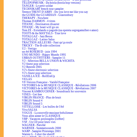
TÉLÉPOPMUSIK - Da hoola (hoola hop version)
TANGER - Le petit soldat
TECHNIKART french tour sampler
Terence TRENT D'ARBY - Do you love me like you say
the GUIDE/the GUARDIAN - Glastonbury
THERAPY - Nowhere
Thomas DARMON - 4 titres
TITANIC - Destination disaster
TITANIC - My heart will go on
Tom ZÉ - Estudando o pagode (na opereta segregamulher e amor)
TOOTS & the MAYTALS - True love
TOTALGAZ - Jazz Bossa
TOTALGAZ - Latino Salsa
TRACTION AILLEURS - Faut qu'ça roule
TRICKY - The B-side collection
U2 - Vertigo
un été ROSEBUD - juin 1994
UNO MUNDO - Happy Mundo 1995
URBAN OUTFITTERS - Sampler 11
V2 - Sélection BELLA UNION & WICHITA
V2 finest pop selection
V2 Rentrée 2005
V2's finest electronic selection
V2's finest pop selection
VANILLA ICE - RollEmUp
VEGAS
VF-Version Française - Variété Française
VICTOIRES de la MUSIQUE CLASSIQUE - Révélations 2006
VICTOIRES de la MUSIQUE CLASSIQUE - Révélations 2007
Vincent KAMBOUCHNER - Soundtrack for souvenirs
VINES - Get free
VIRGIN FRANCE - Plus de bruit
VIRGIN Sound 4
VIRGIN Sound 5
VITTELLOISE - Les bulles de l'été
Viva SALSA
VOGUE - La nouvelle musique brésilienne
Vous allez aimer le CLASSIQUE
VRP - Vacances prolongées [coffret]
VSF - Un CD pour leurs vies
WAGNER - Parsifal
WARNER - Summersounds 2000
WARP - Sampler Printemps 2001
Warren G - I shot the sheriff