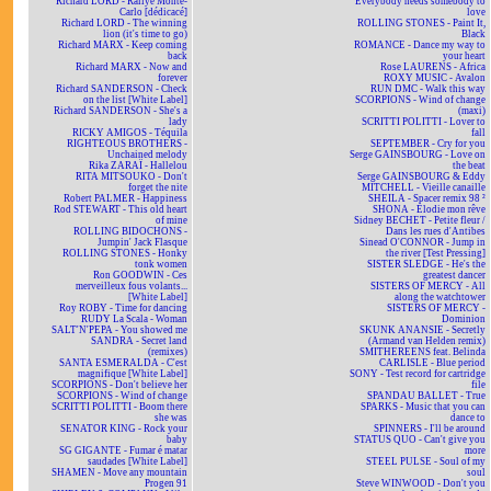
Richard LORD - Rallye Monte-
Everybody needs somebody to
Carlo [dédicacé]
love
Richard LORD - The winning
ROLLING STONES - Paint It,
lion (it's time to go)
Black
Richard MARX - Keep coming
ROMANCE - Dance my way to
back
your heart
Richard MARX - Now and
Rose LAURENS - Africa
forever
ROXY MUSIC - Avalon
Richard SANDERSON - Check
RUN DMC - Walk this way
on the list [White Label]
SCORPIONS - Wind of change
Richard SANDERSON - She's a
(maxi)
lady
SCRITTI POLITTI - Lover to
RICKY AMIGOS - Téquila
fall
RIGHTEOUS BROTHERS -
SEPTEMBER - Cry for you
Unchained melody
Serge GAINSBOURG - Love on
Rika ZARAÏ - Hallelou
the beat
RITA MITSOUKO - Don't
Serge GAINSBOURG & Eddy
forget the nite
MITCHELL - Vieille canaille
Robert PALMER - Happiness
SHEILA - Spacer remix 98 ²
Rod STEWART - This old heart
SHONA - Elodie mon rêve
of mine
Sidney BECHET - Petite fleur /
ROLLING BIDOCHONS -
Dans les rues d'Antibes
Jumpin' Jack Flasque
Sinead O'CONNOR - Jump in
ROLLING STONES - Honky
the river [Test Pressing]
tonk women
SISTER SLEDGE - He's the
Ron GOODWIN - Ces
greatest dancer
merveilleux fous volants...
SISTERS OF MERCY - All
[White Label]
along the watchtower
Roy ROBY - Time for dancing
SISTERS OF MERCY -
RUDY La Scala - Woman
Dominion
SALT'N'PEPA - You showed me
SKUNK ANANSIE - Secretly
SANDRA - Secret land
(Armand van Helden remix)
(remixes)
SMITHEREENS feat. Belinda
SANTA ESMERALDA - C'est
CARLISLE - Blue period
magnifique [White Label]
SONY - Test record for cartridge
SCORPIONS - Don't believe her
file
SCORPIONS - Wind of change
SPANDAU BALLET - True
SCRITTI POLITTI - Boom there
SPARKS - Music that you can
she was
dance to
SENATOR KING - Rock your
SPINNERS - I'll be around
baby
STATUS QUO - Can't give you
SG GIGANTE - Fumar é matar
more
saudades [White Label]
STEEL PULSE - Soul of my
SHAMEN - Move any mountain
soul
Progen 91
Steve WINWOOD - Don't you