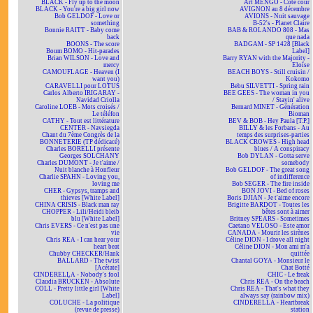
BLACK - Fly up to the moon
Art MENGO - Côté cour
BLACK - You're a big girl now
AVIGNON au 8 décembre
Bob GELDOF - Love or
AVIONS - Nuit sauvage
something
B-52's - Planet Claire
Bonnie RAITT - Baby come
BAB & ROLANDO 808 - Mas
back
que nada
BOONS - The score
BADGAM - SP 1428 [Black
Boum BOMO - Hit-parades
Label]
Brian WILSON - Love and
Barry RYAN with the Majority -
mercy
Eloïse
CAMOUFLAGE - Heaven (I
BEACH BOYS - Still cruisin /
want you)
Kokomo
CARAVELLI pour LOTUS
Bebu SILVETTI - Spring rain
Carlos Alberto IRIGARAY -
BEE GEES - The woman in you
Navidad Criolla
/ Stayin' alive
Caroline LOEB - Mots croisés /
Bernard MINET - Génération
Le téléfon
Bioman
CATHY - Tout est littérature
BEV & BOB - Hey Paula [T.P.]
CENTER - Navsiegda
BILLY & les Forbans - Au
Chant du 7ème Congrès de la
temps des surprises-parties
BONNETERIE (TP dédicacé)
BLACK CROWES - High head
Charles BORELLI présente
blues / A conspiracy
Georges SOLCHANY
Bob DYLAN - Gotta serve
Charles DUMONT - Je t'aime /
somebody
Nuit blanche à Honfleur
Bob GELDOF - The great song
Charlie SPAHN - Loving you,
of indifference
loving me
Bob SEGER - The fire inside
CHER - Gypsys, tramps and
BON JOVI - Bed of roses
thieves [White Label]
Boris DJIAN - Je t'aime encore
CHINA CRISIS - Black man ray
Brigitte BARDOT - Toutes les
CHOPPER - Lili/Heidi bleib
bêtes sont à aimer
blu [White Label]
Britney SPEARS - Sometimes
Chris EVERS - Ce n'est pas une
Caetano VELOSO - Este amor
vie
CANADA - Mourir les sirènes
Chris REA - I can hear your
Céline DION - I drove all night
heart beat
Céline DION - Mon ami m'a
Chubby CHECKER/Hank
quittée
BALLARD - The twist
Chantal GOYA - Monsieur le
[Acétate]
Chat Botté
CINDERELLA - Nobody's fool
CHIC - Le freak
Claudia BRÜCKEN - Absolute
Chris REA - On the beach
COLL - Pretty little girl [White
Chris REA - That's what they
Label]
always say (rainbow mix)
COLUCHE - La politique
CINDERELLA - Heartbreak
(revue de presse)
station