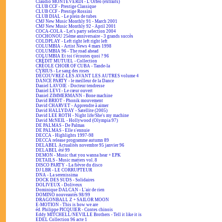
Claudio MONTEVERDI - L'Orfeo (extraits)
CLUB CCF - Prestige Classique
CLUB CCF - Prestige Rossini
CLUB DIAL - Le plein de tubes
CMJ New Music Monthly 91 - March 2001
CMJ New Music Monthly 92 - April 2001
COCA-COLA - Let's party selection 2004
COCHONOU 25ème anniversaire - 3 grands succès
COLDPLAY - Left right left right left
COLUMBIA - Artist News 4 mars 1998
COLUMBIA 96 - The road ahead
COLUMBIA Et toi t'écoutes quoi ? 96
CRÉDIT MUTUEL - Collection
CRÉOLE CHOIR OF CUBA - Tande-la
CYRIUS - Le sang des roses
DÉCOUVREZ-LES AVANT LES AUTRES volume 4
DANCE PARTY - le meilleur de la Dance
Daniel LAVOIE - Docteur tendresse
Daniel LEVI - Le cœur ouvert
Daniel ZIMMERMANN - Bone machine
David BRIOT - Phonik mouvement
David CHARVET - Apprendre à aimer
David HALLYDAY - Satellite (2005)
David LEE ROTH - Night life/She's my machine
David McNEIL - Hollywood (Olympia 97)
DE PALMAS - De Palmas
DE PALMAS - Elle s'ennuie
DECCA - Highlights 1997-98
DECCA release programme autumn 89
DELABEL Actualités novembre 95 janvier 96
DELABEL été 99
DEMON - Music that you wanna hear + EPK
DETAILS - Music matters vol. 8
DISCO PARTY - La fièvre du disco
DJ LBR - LE CORRUPTEUR
DNA - La serenissima
DOCK DES SUDS - Solidaires
DOLIVEUX - Doliveux
Dominique DALCAN - L'air de rien
DOMINO nouveautés 98/99
DRAGONBALL Z + SAILOR MOON
E-MOTION - This is how we are
éd. Philippe PICQUIER - Contes chinois
Eddy MITCHELL/NEVILLE Brothers - Tell it like it is
EDEL Collection 96 acte 1