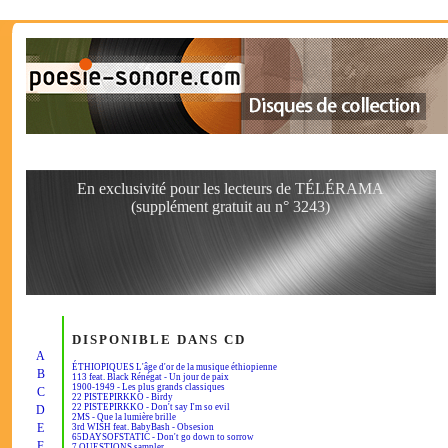
En exclusivité pour les lecteurs de TÉLÉRAMA
(supplément gratuit au n° 3243)
DISPONIBLE DANS CD
A
ÉTHIOPIQUES L'âge d'or de la musique éthiopienne
B
113 feat. Black Rénégat - Un jour de paix
1900-1949 - Les plus grands classiques
C
22 PISTEPIRKKO - Birdy
22 PISTEPIRKKO - Don't say I'm so evil
D
2MS - Que la lumière brille
E
3rd WISH feat. BabyBash - Obsesion
65DAYSOFSTATIC - Don't go down to sorrow
F
7 QUESTIONS sampler