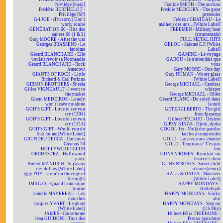
Privilège [maxi]
Frankie SMITH - The auction
Frédéric BERTHELOT -
Freddie MERCURY - The great
Privilège [SP]
pretender
G-I JOE - (I'm sorry) Don't
Frédéric CHATEAU - Le
worry tonite
malheur des uns... [White Label]
GÉNÉRATION 60 - Hits des
FREEMEN - Military beat
années 60 (1 & 2)
(strumentale)
Gary MOORE - After the war
FULL METAL HITS
Georges BRASSENS - Le
GÉLOU - Salomé E.P. [White
fantôme
Label]
Gérard BLANCHARD - Elle
GAMINE - Le voyage
voulait revoir sa Normandie
GAROU - Je n'attendais que
Gérard BLANCHARD - Rock
vous
Amadour
Gary MOORE - One day
GIANTS OF ROCK - Little
Gary NUMAN - We are glass
Richard & Carl Perkins
[White Label]
GIBSON BROTHERS - Sheela
George MICHAEL - Careless
Gilles VIGNEAULT - I went to
whisper
the market
George MICHAEL - Older
Glenn MEDEIROS - Lonely
Gérard BLANC - Du soleil dans
won't leave me alone
la nuit
GOD'S GIFT - Love to see you
GETZ/GILBERTO - The girl
cry (1304)
from Ipanema
GOD'S GIFT - Love to see you
Gilbert BÉCAUD - Désirée
cry (1314)
GIPSY KINGS - Djobi, djoba
GOD'S GIFT - Would you do
GOGOL 1er - Voilà des paroles
that for me [White Label]
faciles à comprendre
GRUNDIG/DECCA - Concours
GOLD - Laissez-nous chanter
Cosmos 70
GOLD - Tropicana / T'es pas
HOLLYWOOD CLUB
fou
ORCHESTRA - Hollywood
GUNS N'ROSES - Knockin' on
party
heaven's door
Hubert MANDRIN - Si j'avais
GUNS N'ROSES - Sweet child
des dollars [White Label]
o'mine (remix)
Iggy POP - Livin' on the edge of
HALL & OATES - Maneater
the night
[White Label]
IMAGES - Quand la musique
HAPPY MONDAYS -
tourne
Hallelujah
Isabelle MAYEREAU - Les
HAPPY MONDAYS - Kinky
mouches
afro
Jacques YVART - Le phare
HAPPY MONDAYS - Step on
[White Label]
(US Mix)
JAMES - Come home
Hubert-Félix THIÉFAINE -
Jean GUIDONI - Tous des
Precox ejaculator