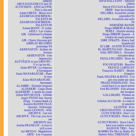
sampler
David HALLYDAY - Satellite
ABUS DANGEREUX face 39
(2004)
ACTIVISION - APOCALYPSE
David SYLVIAN & Robert
- This is the end
FRIPP - Jean the birdman
Adam GREEN - Minor love
DELABEL Actualités juillet
ADAMI/SACEM/MIDEM -
septembre 95
TALENTS 98
DELABEL Actualités mai août
ADAMI/SACEM/MIDEM -
94
TALENTS 99
DERNIÈRE BANDE
Aimee MANN - 31 today
Diego IMBERT & Michel
AÏOLI - Les vilains
PEREZ - Double entente
AIR - Californie/La femme
Diego IMBERT Quartet - À
d'argent
l'ombre du saule pleureur
AIR - Cherry blossom girl
DIRE STRAITS - Heavy fuel
AIRPLAY RECORDS
[numéroté]
printemps 94
DJ LBR - AUSTIN POWERS
AKHENATON - Soldats de
Dr. MARTENS/4AD - Shoe pie
fortune
Eddy MITCHELL - Soixante
AKHENATON - Une
soixante-deux
impression
FATALS PICARDS - Droit de
ALÉVÊQUE et son GROUPO -
véto
Y'a c'qu'on dit...
FOO FIGHTERS - Resolve
Alain HIVER - La chanson
FRANCE CARTIGNY
d'Antraigues
Françoise HARDY - Modes
Alain MANARANCHE - Dans
d'emploi
le vent
Frank SINATRA & BONO - I've
Alain MANARANCHE -
got you under my skin
Sentiment
FRANZ FERDINAND - You
ALAMBIC - Dichaïtz (respire)
could have it so much better
ALDEBERT - Carpe Diem
Fred BLONDIN - Elle allume
ALDEBERT - L'année du singe
des bougies
Alfred HITCHCOCK - 100ème
GALLIMARD - Poèmes en
Angie STONE feat. Snoop
chansons
Dogg - I wanna thank ya
Général ALCAZAR - Le rude et
Annette BANNEVILLE
le sensible
Quintet - Folksongs
GLOSTER - Kiss
Annie LENNOX - Why
GROUNDATION - A miracle
ARCHIVE - Get out
GUNS N'ROSES - Don't cry
ARCHIVE - The way you love
GUNS N'ROSES - Pretty tied
me
up
ARCHIVE:disc
GUNS N'ROSES - Since I don't
Aretha FRANKLIN - A rose is
have you (radio version)
still a rose
HADOUK TRIO - Now
Art MENGO - Magdeleine
HARIBO Pik Mix by Radio FG
ARTE - Les 4 saisons
Hubert-Félix THIÉFAINE - La