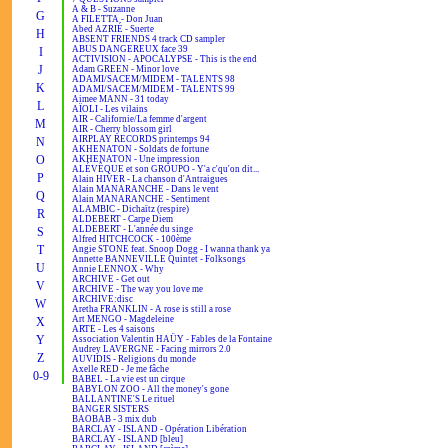
A & B - Suzanne
G
A FILETTA - Don Juan
Abed AZRIÉ - Suerte
H
ABSENT FRIENDS 4 track CD sampler
ABUS DANGEREUX face 39
I
ACTIVISION - APOCALYPSE - This is the end
J
Adam GREEN - Minor love
ADAMI/SACEM/MIDEM - TALENTS 98
K
ADAMI/SACEM/MIDEM - TALENTS 99
Aimee MANN - 31 today
L
AÏOLI - Les vilains
AIR - Californie/La femme d'argent
M
AIR - Cherry blossom girl
AIRPLAY RECORDS printemps 94
N
AKHENATON - Soldats de fortune
O
AKHENATON - Une impression
ALÉVÊQUE et son GROUPO - Y'a c'qu'on dit...
P
Alain HIVER - La chanson d'Antraigues
Alain MANARANCHE - Dans le vent
Q
Alain MANARANCHE - Sentiment
ALAMBIC - Dichaïtz (respire)
R
ALDEBERT - Carpe Diem
ALDEBERT - L'année du singe
S
Alfred HITCHCOCK - 100ème
T
Angie STONE feat. Snoop Dogg - I wanna thank ya
Annette BANNEVILLE Quintet - Folksongs
U
Annie LENNOX - Why
ARCHIVE - Get out
V
ARCHIVE - The way you love me
ARCHIVE:disc
W
Aretha FRANKLIN - A rose is still a rose
Art MENGO - Magdeleine
X
ARTE - Les 4 saisons
Y
Association Valentin HAÜY - Fables de la Fontaine
Audrey LAVERGNE - Facing mirrors 2.0
Z
AUVIDIS - Religions du monde
Axelle RED - Je me fâche
0-9
BABEL - La vie est un cirque
BABYLON ZOO - All the money's gone
BALLANTINE'S Le rituel
BANGER SISTERS
BAOBAB - 3 mix dub
BARCLAY - ISLAND - Opération Libération
BARCLAY - ISLAND [bleu]