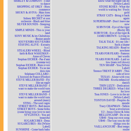
SHIRLEY & COMPANY - I like
know what the night can do
to dance
[White Label]
SHOPPING AT ORLY - Hors
STONE ROSES - What the
commerce
world is waiting for / Fools
SHUKY & AVIVA - Mais bien
gold
sûr je t'aime
STRAY CATS - Bring it back
Sidney BECHET et son
again
orchestre - Black and blue
SUPERTRAMP - Don't leave me
SILVER SOUNDS - Sleeping
now
slow
SURVIVOR - Eye of the tiger
SIMPLE MINDS - This is your
(Rocky III)
land
SURVIVOR - Eye of the tiger &
SONY MUSIC & les Chérubins
JAMES BROWN - Living in
- Bonne année
America
SOUVENIRS SOUVENIRS
TALK TALK - It's my life /
STAYING ALIVE - Extraits
Such a shame
b.o.f.
TALKING HEADS - Road to
STEALERS WHEEL - Blind
nowhere
faith & Rick WAKEMAN -
TEARS FOR FEARS - Famous
Anne of Cleves
last words
Stephan EICHER - Pas d'ami
TEARS FOR FEARS - Laid so
(comme toi)
low (tears roll down)
Stephan EICHER - Rien à voir
TEN SHARP - You [White
Stephan EICHER - Tu ne me
Label]
dois rien
Terence TRENT D'ARBY - This
Stéphane COLLARO -
side of love
L'histoire de France (Flodor)
TEXAS - Alone with you
STEVE MILLER BAND - Fly
THEMBI - Kwela mfana (cé
like an eagle
dansé)
STEVE MILLER BAND - I
THIN LIZZY - Dedication
want to make the world turn
THREE DEGREES - What I did
around
for love
STEVE MILLER BAND - I
Tom JONES - Love is in the air
want to make the world turn
[White Label]
around (maxi)
TONTON DAVID - Peuples du
STING - The soul cages
monde
STREET BOYS - Red moon
Tracy CHAPMAN - Talkin
STREET BOYS - Some folks
'bout a revolution
(come bring your love to me)
U2 - Jesus-Christ & John
STYLISTICS - You are
MELLENCAMP - Do re mi
beautiful
UB40 - Sing our own song
SUGARCUBES - Deus
UB40 - The way you do the
SUGARCUBES - Hit [White
things you do
Label]
VAILLANCOURT - Bon temps
SUNSHINE - Come back baby
rouler