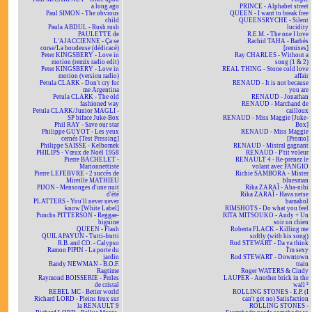
a long ago
PRINCE - Alphabet street
Paul SIMON - The obvious
QUEEN - I want to break free
child
QUEENSRYCHE - Silent
Paula ABDUL - Rush rush
lucidity
PAULETTE de
R.E.M. - The one I love
L'AJACCIENNE - Ça se
Rachid TAHA - Barbès
corse/La boudeuse (dédicacé)
[remixes]
Peter KINGSBERY - Love in
Ray CHARLES - Without a
motion (remix radio edit)
song (1 & 2)
Peter KINGSBERY - Love in
REAL THING - Stone cold love
motion (version radio)
affair
Petula CLARK - Don't cry for
RENAUD - It is not because
me Argentina
you are
Petula CLARK - The old
RENAUD - Jonathan
fashioned way
RENAUD - Marchand de
Petula CLARK/Junior MAGLI -
cailloux
SP biface Juke-Box
RENAUD - Miss Maggie [Juke-
Phil RAY - Save our star
Box]
Philippe GUYOT - Les yeux
RENAUD - Miss Maggie
cernés [Test Pressing]
[Promo]
Philippe SAISSE - Kelbomek
RENAUD - Mistral gagnant
PHILIPS - Vœux de Noël 1958
RENAUD - P'tit voleur
Pierre BACHELET -
RENAULT 4 - Re-prenez le
Marionnettiste
volant avec FANGIO
Pierre LEFEBVRE - 2 succès de
Richie SAMBORA - Mister
Mireille MATHIEU
bluesman
PIJON - Mensonges d'une nuit
Rika ZARAÏ - Aba-nibi
d'été
Rika ZARAÏ - Hava netse
PLATTERS - You'll never never
bamahol
know [White Label]
RIMSHOTS - Do what you feel
Punchs PITTERSON - Reggae-
RITA MITSOUKO - Andy + Un
biguine
soir un chien
QUEEN - Flash
Roberta FLACK - Killing me
QUILAPAYUN - Tutti-frutti
softly (with his song)
R.B. and CO. - Calypso
Rod STEWART - Da ya think
Ramon PIPIN - La porte du
I'm sexy
jardin
Rod STEWART - Downtown
Randy NEWMAN - B.O.F.
train
Ragtime
Roger WATERS & Cindy
Raymond BOISSERIE - Perles
LAUPER - Another brick in the
de cristal
wall ²
REBEL MC - Better world
ROLLING STONES - E.P. (I
Richard LORD - Pleins feux sur
can't get no) Satisfaction
la RENAULT 9
ROLLING STONES -