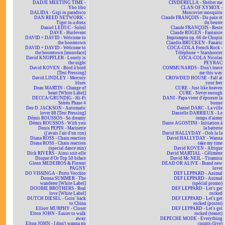
DADJE MEETING TIME -
CINDERELLA - Shelter me
Ybo libo
CLAN OF XYMOX -
DALIDA - Gigi in paradisco
Muscoviet mosquito
DAN REED NETWORK -
Claude FRANÇOIS - Du pain et
Tiger in a dress
du beurre
Daniel LEDUC - Soleil
Claude FRANÇOIS - Reste
DAVE - Hurlevent
Claude ROGEN - Fantaisie
DAVID + DAVID - Welcome to
Impromptu op. 66 de Chopin
the boomtown
Claudia BRÜCKEN - Fanatic
DAVID + DAVID - Welcome to
COCA-COLA French Rock -
the boomtown [monoface]
Téléphone + Starshooter
David KNOPFLER - Lonely is
COCA-COLA Nicolas
the night
PEYRAC
David KOVEN - Bord à bord
COMMUNARDS - Don't leave
[Test Pressing]
me this way
David LINDLEY - Mercury
CROWDED HOUSE - Fall at
blues
your feet
Dean MARTIN - Change of
CURE - Just like heaven
heart [White Label]
CURE - Never enough
DECCA/GRUNDIG - Hi-Fi
DANI - Papa vient d'épouser la
Stéréo Phase 4
bonne
Dee D. JACKSON - Automatic
Daniel DARC - La ville
lover 88 [Test Pressing]
Danielle DARRIEUX - Le
Démis ROUSSOS - So dreamy
temps d'aimer
Démis ROUSSOS - With you
Dante AGOSTINI - Initiation à
Denis PEPIN - Marinette
la batterie
(j'avais l'air d'un con)
David HALLYDAY - Ooh la la
Diana ROSS - Chain reaction
David HALLYDAY - Wanna
Diana ROSS - Chain reaction
take my time
(special dance mix)
David KOVEN - Afrique
Dick RIVERS - Ainsi soit-elle
David MARTIAL - Célimène
Disque d'Or Top 50 biface
David Mc NEIL - Tiramisu
Glenn MEDEIROS & Florent
DEAD OR ALIVE - Brand new
PAGNY
lover
DO VISSINGA - Porto Vecchio
DEF LEPPARD - Animal
Donna SUMMER - The
DEF LEPPARD - Animal
wanderer [White Label]
(spécial promo)
DOOBIE BROTHERS - Real
DEF LEPPARD - Let's get
love [White Label]
rocked
DUTCH DIESEL - Goin' back
DEF LEPPARD - Let's get
to China
rocked (poster)
Elliott MURPHY - Closer
DEF LEPPARD - Let's get
Elton JOHN - Easier to walk
rocked (teaser)
away
DEPECHE MODE - Everything
Elton JOHN - I don't wanna go
counts (live)