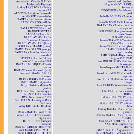
Association Valentin HAÜY -
tentation du bonheur
Fables de la Fontaine
Hugues de COURSON -
Audrey LAVERGNE - Facing
Sankanda
mirrors 2.0
INDOCHINE - Punishment
AUVIDIS - Religions du monde
park
Axelle RED - Je me fâche
Isabelle BOULAY - Tout un
BABEL - La vie est un cirque
jour
BABYLON ZOO - All the
Isabelle BOULAY & Johnny
money's gone
HALLYDAY - Tout au bout de
BALLANTINE'S Le rituel
nos peines
BANGER SISTERS
ISULATINE - Les plus beaux
BAOBAB - 3 mix dub
chants Corses
BARCLAY - ISLAND -
JAD WIO - Victor
Opération Libération
James CHANCE & Terminal
BARCLAY - ISLAND [bleu]
City - The fix is in
BARCLAY - ISLAND [crème]
James TAYLOR - Hourglass
BARCLAY - ISLAND [orange]
JAMIROQUAI - Black
BARCLAY - Tous les talents du
capricorn day
monde 2
JAMIROQUAI - High times,
BATOFAR cherche Tokyo -
singles 1992-2006
Paris 7-16 décembre 2001
Jean ROCHEFORT - Histoires
BAYARD MUSIQUE - Chants
de voyages
sacrés
Jean-Jacques MILTEAU - JJ
BBM - Where in the world (edit)
Milteau
Béatrice URIA-MONZON -
Jean-Louis MURAT - Le cri du
Carmen
papillon
BETTY BOOP - 1001 nuits
Joe COCKER - Let the healing
Bill DERAIME - Qui a bu
begin
Billy BRAGG - Mr love &
Joe COCKER - When a woman
justice
cries
BLACK - Here it comes again
John CALE - Black acetate
BMG 99/11 Hot Sampler
PROMO
BMG News Janvier 1999
Johnny HALLYDAY - Les
Bob DYLAN - Le sampler Rock
duos inédits
and Folk
Johnny HALLYDAY - Rester
Bobby KIMBALL - Hold the
libre
line
Johnny HALLYDAY - Succès
Bonnie RAITT - Come to me
garantis
Bonnie RAITT - Love sneakin'
Johnny HALLYDAY - Un jour
up on you
viendra ²
BRETT - Trois nuits par
Jordi SAVALL/HESPERION
semaine
XXI - Don Quijote de la
Brian McFADDEN - Real to me
Mancha
Brock LANDARS - S.M.D.U.
Julie ZENATTI - À quoi ça sert
Bruno COULAIS - B.O.F. Les
Julie ZENATTI - Mon ami pour