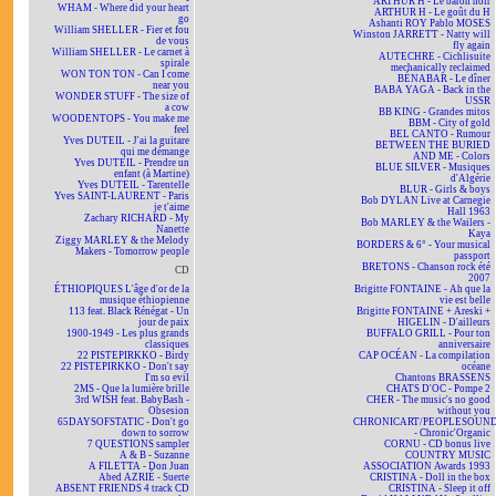
ARTHUR H - Le baron noir
WHAM - Where did your heart
ARTHUR H - Le goût du H
go
Ashanti ROY Pablo MOSES
William SHELLER - Fier et fou
Winston JARRETT - Natty will
de vous
fly again
William SHELLER - Le carnet à
AUTECHRE - Cichlisuite
spirale
mechanically reclaimed
WON TON TON - Can I come
BÉNABAR - Le dîner
near you
BABA YAGA - Back in the
WONDER STUFF - The size of
USSR
a cow
BB KING - Grandes mitos
WOODENTOPS - You make me
BBM - City of gold
feel
BEL CANTO - Rumour
Yves DUTEIL - J'ai la guitare
BETWEEN THE BURIED
qui me démange
AND ME - Colors
Yves DUTEIL - Prendre un
BLUE SILVER - Musiques
enfant (à Martine)
d'Algérie
Yves DUTEIL - Tarentelle
BLUR - Girls & boys
Yves SAINT-LAURENT - Paris
Bob DYLAN Live at Carnegie
je t'aime
Hall 1963
Zachary RICHARD - My
Bob MARLEY & the Wailers -
Nanette
Kaya
Ziggy MARLEY & the Melody
BORDERS & 6° - Your musical
Makers - Tomorrow people
passport
BRETONS - Chanson rock été
CD
2007
ÉTHIOPIQUES L'âge d'or de la
Brigitte FONTAINE - Ah que la
musique éthiopienne
vie est belle
113 feat. Black Rénégat - Un
Brigitte FONTAINE + Areski +
jour de paix
HIGELIN - D'ailleurs
1900-1949 - Les plus grands
BUFFALO GRILL - Pour ton
classiques
anniversaire
22 PISTEPIRKKO - Birdy
CAP OCÉAN - La compilation
22 PISTEPIRKKO - Don't say
océane
I'm so evil
Chantons BRASSENS
2MS - Que la lumière brille
CHATS D'OC - Pompe 2
3rd WISH feat. BabyBash -
CHER - The music's no good
Obsesion
without you
65DAYSOFSTATIC - Don't go
CHRONICART/PEOPLESOUN
down to sorrow
- Chronic'Organic
7 QUESTIONS sampler
CORNU - CD bonus live
A & B - Suzanne
COUNTRY MUSIC
A FILETTA - Don Juan
ASSOCIATION Awards 1993
Abed AZRIÉ - Suerte
CRISTINA - Doll in the box
ABSENT FRIENDS 4 track CD
CRISTINA - Sleep it off