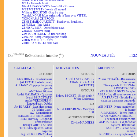
Wasis DIOP - The lord of the feather
WEA - Faites du bruit
Weird Al YANKOVIC - Smells like Nirvana
WET WET WET - Love is all around
Whitney HOUSTON - Step by step
Yannick NOAH & Les enfants de la Terre avec VITTEL
YOKOHAMA ZEN ROCK
ZEHETMAIR QUARTETT - Beethoven, Bruckner...
ZEN ZILA - Tata Aïcha
ZEND AVESTA - One of these days
ZHANÉ - Groove thang
ZIM POUM PLOCK - A fleur de sang
ZINZINS - sampler République Zinzin
ZOUK MACHINE - Kréol
ZURRIBANDA - La mala hora
2014/2026
ici
NOUVEAUTÉS
PRE
©b
Re℗roduction interdite (
)
CATALOGUE
NOUVEAUTÉS
ARCHIVES
33 TOURS
33 TOURS
33 TOURS
Alice DONA - De la tendresse
ABBÉ J. SYLVESTRE -
25 ans d'ISRAËL - Renaissance
[ACÉTATE + White Label]
CHAMBORIGAUD
d'une nation
ALLIANZ - Top pop for young
[ACÉTATE]
33ème gala de l'UNION des
people
ARTISTES (1963)
45 TOURS
AMC feiert 20 jahre
4TH & BROADWAY Sampler
André MALRAUX - Discours
ABBA - Lay all your love on me
Sidney BECHET - Silent night /
de mai 68 [ACÉTATE]
AIR FRANCE - Escale-Party,
White Christmas
André VERCHUREN -
vacances dansantes autour du
Tangos/Pasos-Dobles
monde
CD
Art BLAKEY - Jazz Messengers
AIR INTER - Notre monde c'est
MERCEDES BENZ - Mercedes
70 [White Label]
la France
190
AZ - Compilations
Al MARTINO - Torero (maxi)
85150/85151 [White Labels]
ALAN PARSONS PROJECT -
AUTRES SUPPORTS
BEETHOVEN - Disque de
The turn of a friendly card
démonstration
ALPHA BLONDY & the Solar
Divine MADNESS
Benny CARTER & Oscar
System - Révolution
PETERSON Quartet - Alone
BARCLAY - Le son de la
together
rumeur
Big Bill BROONZY - Last
BEETHOVEN - Symphonies 1