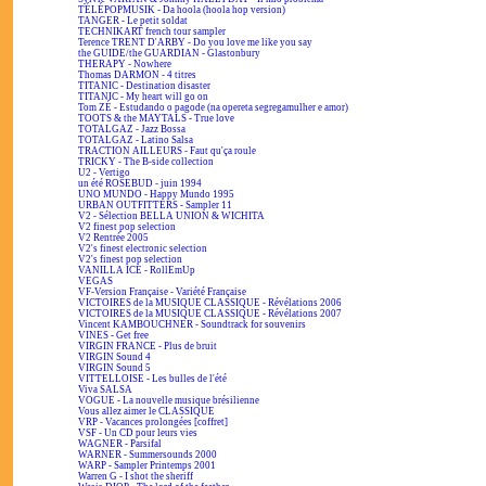
TÉLÉPOPMUSIK - Da hoola (hoola hop version)
TANGER - Le petit soldat
TECHNIKART french tour sampler
Terence TRENT D'ARBY - Do you love me like you say
the GUIDE/the GUARDIAN - Glastonbury
THERAPY - Nowhere
Thomas DARMON - 4 titres
TITANIC - Destination disaster
TITANIC - My heart will go on
Tom ZÉ - Estudando o pagode (na opereta segregamulher e amor)
TOOTS & the MAYTALS - True love
TOTALGAZ - Jazz Bossa
TOTALGAZ - Latino Salsa
TRACTION AILLEURS - Faut qu'ça roule
TRICKY - The B-side collection
U2 - Vertigo
un été ROSEBUD - juin 1994
UNO MUNDO - Happy Mundo 1995
URBAN OUTFITTERS - Sampler 11
V2 - Sélection BELLA UNION & WICHITA
V2 finest pop selection
V2 Rentrée 2005
V2's finest electronic selection
V2's finest pop selection
VANILLA ICE - RollEmUp
VEGAS
VF-Version Française - Variété Française
VICTOIRES de la MUSIQUE CLASSIQUE - Révélations 2006
VICTOIRES de la MUSIQUE CLASSIQUE - Révélations 2007
Vincent KAMBOUCHNER - Soundtrack for souvenirs
VINES - Get free
VIRGIN FRANCE - Plus de bruit
VIRGIN Sound 4
VIRGIN Sound 5
VITTELLOISE - Les bulles de l'été
Viva SALSA
VOGUE - La nouvelle musique brésilienne
Vous allez aimer le CLASSIQUE
VRP - Vacances prolongées [coffret]
VSF - Un CD pour leurs vies
WAGNER - Parsifal
WARNER - Summersounds 2000
WARP - Sampler Printemps 2001
Warren G - I shot the sheriff