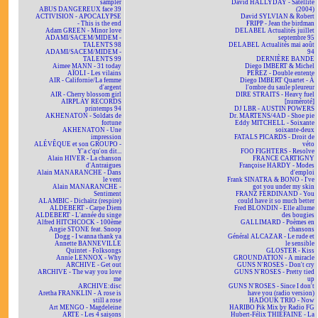
sampler
David HALLYDAY - Satellite
ABUS DANGEREUX face 39
(2004)
ACTIVISION - APOCALYPSE
David SYLVIAN & Robert
- This is the end
FRIPP - Jean the birdman
Adam GREEN - Minor love
DELABEL Actualités juillet
ADAMI/SACEM/MIDEM -
septembre 95
TALENTS 98
DELABEL Actualités mai août
ADAMI/SACEM/MIDEM -
94
TALENTS 99
DERNIÈRE BANDE
Aimee MANN - 31 today
Diego IMBERT & Michel
AÏOLI - Les vilains
PEREZ - Double entente
AIR - Californie/La femme
Diego IMBERT Quartet - À
d'argent
l'ombre du saule pleureur
AIR - Cherry blossom girl
DIRE STRAITS - Heavy fuel
AIRPLAY RECORDS
[numéroté]
printemps 94
DJ LBR - AUSTIN POWERS
AKHENATON - Soldats de
Dr. MARTENS/4AD - Shoe pie
fortune
Eddy MITCHELL - Soixante
AKHENATON - Une
soixante-deux
impression
FATALS PICARDS - Droit de
ALÉVÊQUE et son GROUPO -
véto
Y'a c'qu'on dit...
FOO FIGHTERS - Resolve
Alain HIVER - La chanson
FRANCE CARTIGNY
d'Antraigues
Françoise HARDY - Modes
Alain MANARANCHE - Dans
d'emploi
le vent
Frank SINATRA & BONO - I've
Alain MANARANCHE -
got you under my skin
Sentiment
FRANZ FERDINAND - You
ALAMBIC - Dichaïtz (respire)
could have it so much better
ALDEBERT - Carpe Diem
Fred BLONDIN - Elle allume
ALDEBERT - L'année du singe
des bougies
Alfred HITCHCOCK - 100ème
GALLIMARD - Poèmes en
Angie STONE feat. Snoop
chansons
Dogg - I wanna thank ya
Général ALCAZAR - Le rude et
Annette BANNEVILLE
le sensible
Quintet - Folksongs
GLOSTER - Kiss
Annie LENNOX - Why
GROUNDATION - A miracle
ARCHIVE - Get out
GUNS N'ROSES - Don't cry
ARCHIVE - The way you love
GUNS N'ROSES - Pretty tied
me
up
ARCHIVE:disc
GUNS N'ROSES - Since I don't
Aretha FRANKLIN - A rose is
have you (radio version)
still a rose
HADOUK TRIO - Now
Art MENGO - Magdeleine
HARIBO Pik Mix by Radio FG
ARTE - Les 4 saisons
Hubert-Félix THIÉFAINE - La