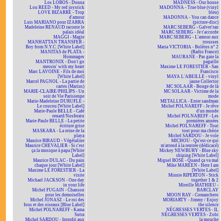
Los LOBOS - Donna
MADNESS - Our house
Lou REED - My red joystick
MADONNA - True blue (vinyl
LOVE BIZARRE - Trop
bleu)
d'amour
MADONNA - You can dance
Luis MARIANO pour IZARRA
(picture-disc)
Madeleine RENAUD raconte le
MARC SEBERG - Galver'ran
palais idéal
MARC SEBERG - Je t'accorde
MAGGI - Magie
MARC SEBERG - L'amour aux
MANHATTAN TRANSFER -
trousses
Boy from N.Y.C. [White Label]
Maria VICTORIA - Boléros n° 2
MANITAS de PLATA -
(Radio France)
Hommages
MAURANE - Pas gaie la
MANTRONIX - Don't go
pagaille
messin' with my heart
Maxime LE FORESTIER - San
Marc LAVOINE - Fils de moi
Francisco
[White Label]
MAYA L'ABEILLE - vinyl
Marcel PAGNOL - La partie de
jaune Collector
cartes (Marius)
MC SOLAAR - Bouge de là
MARIE-CLAIRE/PHILIPS - Un
MC SOLAAR - Victime de la
soir de Vie Parisienne
mode
Marie-Madeleine DURUFLÉ -
METALLICA - Enter sandman
Le coucou [White Label]
Michel POLNAREFF - Je rêve
Marie-Paule BELLE - Café
d'un monde
renard/Nosferatu
Michel POLNAREFF - Les
Marie-Paule BELLE - La petite
premières années
écriture grise
Michel POLNAREFF - Tout
MASKARA - La reine de la
tout pour ma chérie
playa
Michel SARDOU - Je vole
Maurice BIRAUD - Végétaline
MICHOU - Qu'est-ce qui
Maurice CHEVALIER - Si c'est
m'attend à la rentrée (dédicacé)
ça la musique à papa [White
Mickey NEWBURY - Blue sky
Label]
shining [White Label]
Maurice DULAC - Du pain
Miguel BOSÉ - Quand ça va mal
chaque jour [White Label]
Mike MAREEN - Here I am
Maxime LE FORESTIER - La
[White Label]
visite
Minnie RIPERTON - Stick
Michael JACKSON - One day
together 1 & 2
in your life
Mireille MATHIEU -
Michel FUGAIN - Chanson
BARCLAY
pour les demoiselles
MOON RAY - Comanchero
Michel JONASZ - Le roi des
MORIARTY - Jimmy / Enjoy
fous et des oiseaux [Blue Label]
the silence
Michel POLNAREFF - Kama
NÉGRESSES VERTES - IL
Sutra
NÉGRESSES VERTES - Zobi
Michel SARDOU - Interdit aux
la mouche