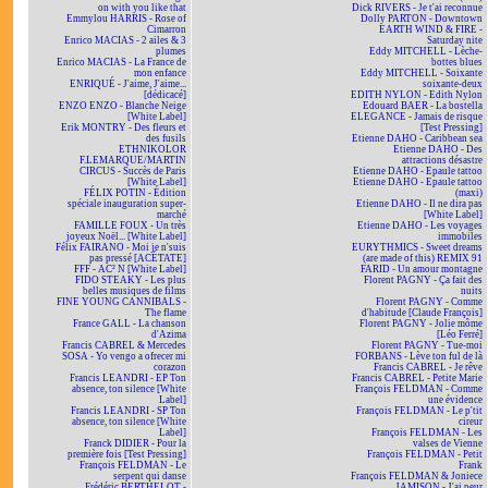
on with you like that
Dick RIVERS - Je t'ai reconnue
Emmylou HARRIS - Rose of
Dolly PARTON - Downtown
Cimarron
EARTH WIND & FIRE -
Enrico MACIAS - 2 ailes & 3
Saturday nite
plumes
Eddy MITCHELL - Lèche-
Enrico MACIAS - La France de
bottes blues
mon enfance
Eddy MITCHELL - Soixante
ENRIQUÉ - J'aime, J'aime...
soixante-deux
[dédicacé]
EDITH NYLON - Edith Nylon
ENZO ENZO - Blanche Neige
Edouard BAER - La bostella
[White Label]
ELEGANCE - Jamais de risque
Erik MONTRY - Des fleurs et
[Test Pressing]
des fusils
Etienne DAHO - Caribbean sea
ETHNIKOLOR
Etienne DAHO - Des
F.LEMARQUE/MARTIN
attractions désastre
CIRCUS - Succès de Paris
Etienne DAHO - Epaule tattoo
[White Label]
Etienne DAHO - Epaule tattoo
FÉLIX POTIN - Édition
(maxi)
spéciale inauguration super-
Etienne DAHO - Il ne dira pas
marché
[White Label]
FAMILLE FOUX - Un très
Etienne DAHO - Les voyages
joyeux Noël... [White Label]
immobiles
Félix FAIRANO - Moi je n'suis
EURYTHMICS - Sweet dreams
pas pressé [ACÉTATE]
(are made of this) REMIX 91
FFF - AC² N [White Label]
FARID - Un amour montagne
FIDO STEAKY - Les plus
Florent PAGNY - Ça fait des
belles musiques de films
nuits
FINE YOUNG CANNIBALS -
Florent PAGNY - Comme
The flame
d'habitude [Claude François]
France GALL - La chanson
Florent PAGNY - Jolie môme
d'Azima
[Léo Ferré]
Francis CABREL & Mercedes
Florent PAGNY - Tue-moi
SOSA - Yo vengo a ofrecer mi
FORBANS - Lève ton ful de là
corazon
Francis CABREL - Je rêve
Francis LEANDRI - EP Ton
Francis CABREL - Petite Marie
absence, ton silence [White
François FELDMAN - Comme
Label]
une évidence
Francis LEANDRI - SP Ton
François FELDMAN - Le p'tit
absence, ton silence [White
cireur
Label]
François FELDMAN - Les
Franck DIDIER - Pour la
valses de Vienne
première fois [Test Pressing]
François FELDMAN - Petit
François FELDMAN - Le
Frank
serpent qui danse
François FELDMAN & Joniece
Frédéric BERTHELOT -
JAMISON - J'ai peur