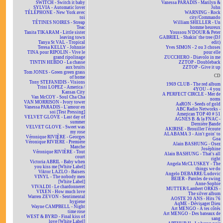
SWITCH - Switch it baby
Vanessa PARADIS - Marilyn &
SYLVIA - Automatic lover
John
TÉLÉPHONE - New York avec
WARNING - Rock
toi
city/Commando
TÉTINES NOIRES - Streap
William SHELLER - Un
Teac
homme heureux
Tanita TIKARAM - Little sister
Youssou N'DOUR & Peter
leaving town
GABRIEL - Shakin' the tree (DJ
Tanya St VAL - Tropical
edit)
Teresa KELLY - Johnnie
Yves SIMON - 2 ou 3 choses
TINA pour RIPOLIN - Vive le
pour elle
grand ripolinage
ZUCCHERO - Diavolo in me
TINTIN HEBDO - La chasse
ZZTOP - Doubleback
aux bruits
ZZTOP - Give it up
Tom JONES - Green green grass
CD
of home
Tony STEFANIDIS - Visions
1969 CLUB - The red album
Trini LOPEZ - America /
4YOU - 4 you
Kansas City
A PERFECT CIRCLE - Mer de
Van McCOY - Soul Cha Cha
noms
VAN MORRISON - Ivory tower
AaRON - Seeds of gold
Vanessa PARADIS - L'amour en
ABC Radio Networks -
soi [Test Pressing]
American TOP 40 # 51
VELVET GLOVE - Last day of
AGNÈS B. & la FNAC -
summer
Dernière Bande
VELVET GLOVE - Sweet was
AKIRISE - Brouiller l'écoute
my rose
ALABAMA 3 - Ain't goin' to
Véronique RIVIÈRE - Georges
Goa
Véronique RIVIÈRE - Première
Alain BASHUNG - Osez
Manche
Joséphine
Véronique RIVIÈRE - Tout
Alain BASHUNG - That's all
court
right
Victoria ABRIL - Baby when
Angela McCLUSKEY - The
you kiss me [White Label]
things we do
Viktor LAZLO - Baisers
Angelo DEBARRE/Ludovic
VINYL - The nobody men
BEIER - Paroles de swing
[White Label]
Anne-Sophie
VIVALDI - Le chardonneret
MUTTER/Lambert ORKIS -
VIXEN - How much love
The silver album
Warren ZEVON - Sentimental
AOSTE 20 ANS - Hits 76
hygiene
AqME - Dévisager Dieu
Wayne CAMPBELL - Night
Art MENGO - À tes côtés
time rose
Art MENGO - Des bateaux de
WEST & BYRD - Final kiss of
sang
love [White Label]