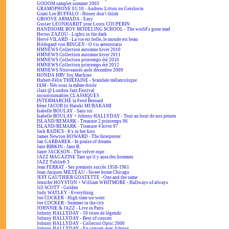
GOOOM sampler summer 2003
GRAMOPHONE 01/10 - Andrew Litton on Gershwin
Grant Lee BUFFALO - Honey don't think
GROOVE ARMADA - Easy
Gustav LEONHARDT joue Louis COUPERIN
HANDSOME BOY MODELING SCHOOL - The world's gone mad
Hector ZAZOU - Lights in the dark
Hervé VILARD - La vie est belle, le monde est beau
Hildegard von BINGEN - O vis aeternitatis
HMNEWS Collection automne hiver 2010
HMNEWS Collection automne hiver 2011
HMNEWS Collection printemps été 2010
HMNEWS Collection printemps été 2012
HMNEWS Nouveautés août décembre 2009
HONDA HRV Joy Machine
Hubert-Félix THIÉFAINE - Scandale mélancolique
IAM - Nés sous la même étoile
iJazz @ London Jazz Festival
incontournables CLASSIQUES
INTERMARCHÉ la Ferté Bernard
Irène JACOB lit Haruki MURAKAMI
Isabelle BOULAY - Sans toi
Isabelle BOULAY + Johnny HALLYDAY - Tout au bout de nos peines
ISLAND/REMARK - Treasure 2 printemps 96
ISLAND/REMARK - Treasure 4 hiver 97
Jack RADICS - It's in her kiss
James Newton HOWARD - The Interpreter
Jan GARBAREK - In praise of dreams
Jane BIRKIN - Jane B.
Janet JACKSON - The velvet rope
JAZZ MAGAZINE Tant qu'il y aura des hommes
JAZZ Tublieft 3
Jean FERRAT - Ses premiers succès 1958-1961
Jean-Jacques MILTEAU - Sweet home Chicago
JEFF GAUTHIER GOATETTE - One and the same
Jennifer HOYSTON + William WHITMORE - Hallways of always
Jill SCOTT - Golden
Jody WATLEY - Everything
Joe COCKER - High time we went
Joe COCKER - Summer in the city
JOHNNIE & JAZZ - Live in Paris
Johnny HALLYDAY - 10 titres de légende
Johnny HALLYDAY - Best of concert
Johnny HALLYDAY - Collector Optic 2000
Johnny HALLYDAY - En concert avec Johnny