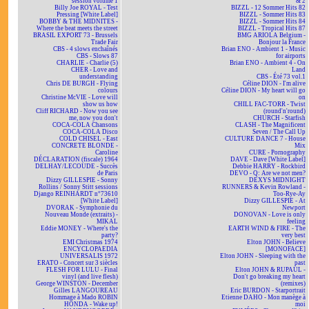
session volume 1
& 2
Billy Joe ROYAL - Test
BIZZL - 12 Sommer Hits 82
Pressing [White Label]
BIZZL - Sommer Hits 83
BOBBY & THE MIDNITES -
BIZZL - Sommer Hits 84
Where the beat meets the street
BIZZL - Tropical Hits 87
BRASIL EXPORT 73 - Brussels
BMG ARIOLA Belgium -
Trade Fair
Bonjour la France
CBS - 4 slows enchaînés
Brian ENO - Ambient 1 - Music
CBS - Slows 87
for airports
CHARLIE - Charlie (5)
Brian ENO - Ambient 4 - On
CHER - Love and
Land
understanding
CBS - Été 73 vol.1
Chris DE BURGH - Flying
Céline DION - I'm alive
colours
Céline DION - My heart will go
Christine McVIE - Love will
on
show us how
CHILL FAC-TORR - Twist
Cliff RICHARD - Now you see
(round'n'round)
me, now you don't
CHURCH - Starfish
COCA-COLA Chansons
CLASH - The Magnificent
COCA-COLA Disco
Seven / The Call Up
COLD CHISEL - East
CULTURE DANCE 7 - House
CONCRETE BLONDE -
Mix
Caroline
CURE - Pornography
DÉCLARATION (fiscale) 1964
DAVE - Dave [White Label]
DELHAY/LECOUDE - Succès
Debbie HARRY - Rockbird
de Paris
DEVO - Q: Are we not men?
Dizzy GILLESPIE - Sonny
DEXYS MIDNIGHT
Rollins / Sonny Stitt sessions
RUNNERS & Kevin Rowland -
Django REINHARDT n°73610
Too-Rye-Ay
[White Label]
Dizzy GILLESPIE - At
DVORAK - Symphonie du
Newport
Nouveau Monde (extraits) -
DONOVAN - Love is only
MIKAL
feeling
Eddie MONEY - Where's the
EARTH WIND & FIRE - The
party?
very best
EMI Christmas 1974
Elton JOHN - Believe
ENCYCLOPAEDIA
[MONOFACE]
UNIVERSALIS 1972
Elton JOHN - Sleeping with the
ERATO - Concert sur 3 siècles
past
FLESH FOR LULU - Final
Elton JOHN & RUPAUL -
vinyl (and live flesh)
Don't go breaking my heart
George WINSTON - December
(remixes)
Gilles LANGOUREAU
Eric BURDON - Starportrait
Hommage à Mado ROBIN
Etienne DAHO - Mon manège à
HONDA - Wake up!
moi