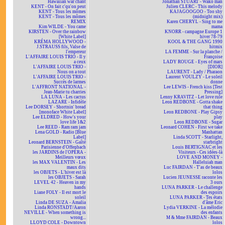
Hawaiian war chant
Jonathan STUART - Wako man
KENT - On fait c'qu'on peut
Julien CLERC - This melody
KENT - Tous les mômes
KAJAGOOGOO - Too shy
KENT - Tous les mômes
(midnight mix)
REMIX
Karen CHERYL - Sing to me
Kim WILDE - You came
mama
KIRSTEN - Over the rainbow
KNORR - campagne Europe 1
[White Label]
hiver 78-79
KRÉMA HOLLYWOOD -
KOOL & THE GANG 1990
J.STRAUSS fils, Valse de
hitmix
l'empereur
LA FEMME - Sur la planche /
L'AFFAIRE LOUIS TRIO - Il y
Françoise
a ceux
LADY ROUGE - Eyes of mars
L'AFFAIRE LOUIS TRIO -
[DIOR]
Nous on a tout
LAURENT - Lady / Pharaon
L'AFFAIRE LOUIS TRIO -
Laurent VOULZY - Le soleil
Succès de larmes
donne
L'AFFRONT NATIONAL -
Lee LEWIS - French kiss [Test
Jean-Marie tu charries
Pressing]
LA LUNA - Les cactus
Lenny KRAVITZ - Let love rule
LAZARE - Infidèle
Leon REDBONE - Gotta shake
Lee DORSEY - Shortnin' bread
that thing
[monoface White Label]
Leon REDBONE - Play Gipsy
Lee ELDRED - How's your
play
love life 1&2
Leon REDBONE - Sugar
Lee REED - Ram ram jam
Leonard COHEN - First we take
Lena GOLD - Radio [Blue
Manhattan
Label]
Linda SCOTT - Starlight,
Leonard BERNSTEIN - Gaîté
starbright
Parisienne d'Offenbach
Louis BERTIGNAC et les
les JARDINS de l'OPÉRA -
Visiteurs - Ces idées-là
Meilleurs vœux
LOVE AND MONEY -
les MAX VALENTIN - Les
Halleluiah man
maux dits
Luc FAIRDAN - T'as de beaux
les OBJETS - L'hiver est là
lolos
les OBJETS - Sarah
Lucien JEUNESSE raconte les
LEVEL 42 - Heaven in my
3 ours
hands
LUNA PARKER - Le challenge
Liane FOLY - Il est mort le
des espoirs
soleil
LUNA PARKER - Tes états
Linda DE SUZA - Amalia
d'âme Eric
Linda RONSTADT/Aaron
Lydia VERKINE - La mélodie
NEVILLE - When something is
des enfants
wrong...
M & Mme FAIRDAN - Beaux
LLOYD COLE - Downtown
lolos