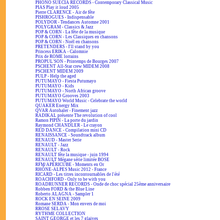
PHONO SUECIA RECORDS - Contemporary Classical Music
PIAS Play it loud 2005
Pierre CLARENCE - Air de fête
PISHROGUES - Indispensable
POLYDOR - Tendances Automne 2001
POLYGRAM - Classics & Jazz
POP & CORN - La fête de la musique
POP & CORN - Les Classiques en chansons
POP & CORN - Noël en chansons
PRETENDERS - I'll stand by you
Princess ERIKA - Calomnie
Prix de ROME lorrains
PROPUL'SON - Printemps de Bourges 2007
PSCHENT All-Star crew MIDEM 2008
PSCHENT MIDEM 2009
PULP - Help the aged
PUTUMAYO - Fiesta Putumayo
PUTUMAYO - Kids
PUTUMAYO - North African groove
PUTUMAYO Grooves 2003
PUTUMAYO World Music - Celebrate the world
QUAKER Energy Mix
QVAR Autohaler - Finement jazz
RADIKAL présente The revolution of cool
Ramon PIPIN - La porte du jardin
Raymond CHANDLER - Le crayon
RED DANCE - Compilation mini CD
RENAISSANCE - Soundtrack album
RENAUD - Master Serie
RENAULT - Jazz
RENAULT - Rock
RENAULT fête la musique - juin 1994
RENAULT Mégane série limitée BOSE
RFM/APÉRICUBE - Moments en Or
RHÔNE-ALPES Music 2012 - France
RICARD - Les titres incontournables de l'été
ROACHFORD - Only to be with you
ROADRUNNER RECORDS - Onde de choc spécial 25ème anniversaire
Robben FORD & the Blue Line
Roberto ALAGNA - Sampler 1
ROCK EN SEINE 2009
Romane SERDA - Mon envers de moi
RROSE SELAVY
RYTHME COLLECTION
SAINT GEORGE et les 7 glaives