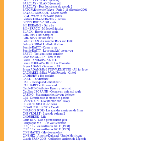
BARCLAY - ISLAND [crème]
BARCLAY - ISLAND [orange]
BARCLAY - Tous les talents du monde 2
BATOFAR cherche Tokyo - Paris 7-16 décembre 2001
BAYARD MUSIQUE - Chants sacrés
BBM - Where in the world (edit)
Béatrice URIA-MONZON - Carmen
BETTY BOOP - 1001 nuits
Bill DERAIME - Qui a bu
Billy BRAGG - Mr love & justice
BLACK - Here it comes again
BMG 99/11 Hot Sampler
BMG News Janvier 1999
Bob DYLAN - Le sampler Rock and Folk
Bobby KIMBALL - Hold the line
Bonnie RAITT - Come to me
Bonnie RAITT - Love sneakin' up on you
BRETT - Trois nuits par semaine
Brian McFADDEN - Real to me
Brock LANDARS - S.M.D.U.
Bruno COULAIS - B.O.F. Les Choristes
Bryan ADAMS - Summer of 69
Bryan ADAMS/Rod STEWART/STING - All for love
CACHAREL & Real World Records - Gifted
CADBURY's Top cookies
CAKE - The distance
CALI - C'est quand le bonheur ?
CARHARTT - Old new soul
Carole KING tribute - Tapestry revisited
Caroline LEGRAND - Comme un train qui roule
CASINO - Maintenant c'est à vous de jouer
CBS - Demain tout le monde en parlera
Céline DION - Live (for the one I love)
CERRUTI 1881 et le cinéma
CESAR COLLECTOR Canal+
CHAMOIS D'OR - Les grandes musiques de films
CHEVROLET - Legends volume 2
CHOUBENE - Lila
Chris REA - God's great banana skin
Christophe MALI - Je vous emmène
CINÉ 16 - Les meilleures B.O.F. (1998)
CINÉ 16 - Les meilleures B.O.F. (1999)
CINEMATICS - Maybe someday
CINEMIX - Antoine Duhamel / Ennio Morricone
Claude FRANÇOIS - Collection Artistes de Légende