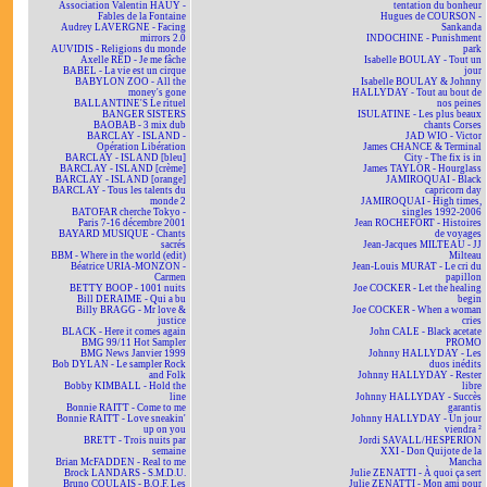
Association Valentin HAÜY -
tentation du bonheur
Fables de la Fontaine
Hugues de COURSON -
Audrey LAVERGNE - Facing
Sankanda
mirrors 2.0
INDOCHINE - Punishment
AUVIDIS - Religions du monde
park
Axelle RED - Je me fâche
Isabelle BOULAY - Tout un
BABEL - La vie est un cirque
jour
BABYLON ZOO - All the
Isabelle BOULAY & Johnny
money's gone
HALLYDAY - Tout au bout de
BALLANTINE'S Le rituel
nos peines
BANGER SISTERS
ISULATINE - Les plus beaux
BAOBAB - 3 mix dub
chants Corses
BARCLAY - ISLAND -
JAD WIO - Victor
Opération Libération
James CHANCE & Terminal
BARCLAY - ISLAND [bleu]
City - The fix is in
BARCLAY - ISLAND [crème]
James TAYLOR - Hourglass
BARCLAY - ISLAND [orange]
JAMIROQUAI - Black
BARCLAY - Tous les talents du
capricorn day
monde 2
JAMIROQUAI - High times,
BATOFAR cherche Tokyo -
singles 1992-2006
Paris 7-16 décembre 2001
Jean ROCHEFORT - Histoires
BAYARD MUSIQUE - Chants
de voyages
sacrés
Jean-Jacques MILTEAU - JJ
BBM - Where in the world (edit)
Milteau
Béatrice URIA-MONZON -
Jean-Louis MURAT - Le cri du
Carmen
papillon
BETTY BOOP - 1001 nuits
Joe COCKER - Let the healing
Bill DERAIME - Qui a bu
begin
Billy BRAGG - Mr love &
Joe COCKER - When a woman
justice
cries
BLACK - Here it comes again
John CALE - Black acetate
BMG 99/11 Hot Sampler
PROMO
BMG News Janvier 1999
Johnny HALLYDAY - Les
Bob DYLAN - Le sampler Rock
duos inédits
and Folk
Johnny HALLYDAY - Rester
Bobby KIMBALL - Hold the
libre
line
Johnny HALLYDAY - Succès
Bonnie RAITT - Come to me
garantis
Bonnie RAITT - Love sneakin'
Johnny HALLYDAY - Un jour
up on you
viendra ²
BRETT - Trois nuits par
Jordi SAVALL/HESPERION
semaine
XXI - Don Quijote de la
Brian McFADDEN - Real to me
Mancha
Brock LANDARS - S.M.D.U.
Julie ZENATTI - À quoi ça sert
Bruno COULAIS - B.O.F. Les
Julie ZENATTI - Mon ami pour