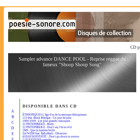
CD pr
Sampler advance DANCE POOL - Reprise reggae du
fameux "Shoop Shoop Song"
DISPONIBLE DANS CD
A
ÉTHIOPIQUES L'âge d'or de la musique éthiopienne
B
113 feat. Black Rénégat - Un jour de paix
1900-1949 - Les plus grands classiques
C
22 PISTEPIRKKO - Birdy
22 PISTEPIRKKO - Don't say I'm so evil
D
2MS - Que la lumière brille
E
3rd WISH feat. BabyBash - Obsesion
65DAYSOFSTATIC - Don't go down to sorrow
F
7 QUESTIONS sampler