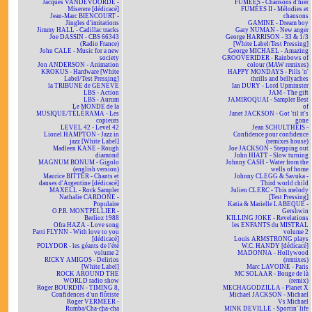
Jacques VANDEVOORDE -
FUMÉES - Chansons d'hier
Miserere [dédicacé]
FUMÉES II - Mélodies et
Jean-Marc BIENCOURT -
chansons
Jingles d'imitations
GAMINE - Dream boy
Jimmy HALL - Cadillac tracks
Gary NUMAN - New anger
Joe DASSIN - CBS 66343
George HARRISON - 33 & 1/3
(Radio France)
[White Label/Test Pressing]
John CALE - Music for a new
George MICHAEL - Amazing
society
GROOVERIDER - Rainbows of
Jon ANDERSON - Animation
colour (MAW remixes)
KROKUS - Hardware [White
HAPPY MONDAYS - Pills 'n'
Label/Test Pressing]
thrills and bellyaches
la TRIBUNE de GENÈVE
Ian DURY - Lord Upminster
LBS - Action
JAM - The gift
LBS - Aurum
JAMIROQUAI - Sampler Best
Le MONDE de la
of
MUSIQUE/TÉLÉRAMA - Les
Janet JACKSON - Got 'til it's
copieurs
gone
LEVEL 42 - Level 42
Jean SCHULTHEIS -
Lionel HAMPTON - Jazz in
Confidence pour confidence
jazz [White Label]
(remixes house)
Madleen KANE - Rough
Joe JACKSON - Stepping out
diamond
John HIATT - Slow turning
MAGNUM BONUM - Gigolo
Johnny CASH - Water from the
(english version)
wells of home
Maurice BITTER - Chants et
Johnny CLEGG & Savuka -
danses d'Argentine [dédicacé]
Third world child
MAXELL - Rock Sampler
Julien CLERC - This melody
Nathalie CARDONE -
[Test Pressing]
Populaire
Katia & Marielle LABEQUE -
O.P.R. MONTPELLIER -
Gershwin
Berlioz 1988
KILLING JOKE - Revelations
Ofra HAZA - Love song
les ENFANTS du MISTRAL
Patti FLYNN - With love to you
volume 2
[dédicacé]
Louis ARMSTRONG plays
POLYDOR - les géants de l'été
W.C. HANDY [dédicacé]
volume 2
MADONNA - Hollywood
RICKY AMIGOS - Delirios
(remixes)
[White Label]
Marc LAVOINE - Paris
ROCK AROUND THE
MC SOLAAR - Bouge de là
WORLD radio show
(remix)
Roger BOURDIN - TIMING 8,
MECHAGODZILLA - Planet X
Confidences d'un flûtiste
Michael JACKSON - Michael
Roger VERMEER -
Vs Michael
Rumba/Cha-cha-cha
MINK DEVILLE - Sportin' life