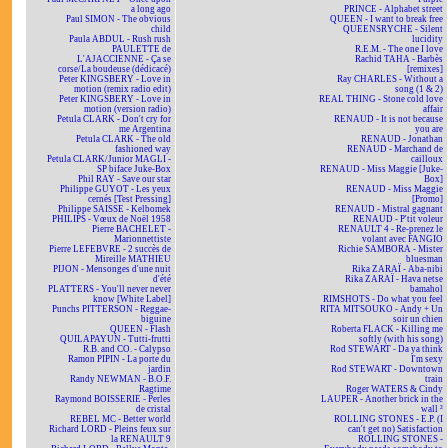
a long ago
PRINCE - Alphabet street
Paul SIMON - The obvious
QUEEN - I want to break free
child
QUEENSRYCHE - Silent
Paula ABDUL - Rush rush
lucidity
PAULETTE de
R.E.M. - The one I love
L'AJACCIENNE - Ça se
Rachid TAHA - Barbès
corse/La boudeuse (dédicacé)
[remixes]
Peter KINGSBERY - Love in
Ray CHARLES - Without a
motion (remix radio edit)
song (1 & 2)
Peter KINGSBERY - Love in
REAL THING - Stone cold love
motion (version radio)
affair
Petula CLARK - Don't cry for
RENAUD - It is not because
me Argentina
you are
Petula CLARK - The old
RENAUD - Jonathan
fashioned way
RENAUD - Marchand de
Petula CLARK/Junior MAGLI -
cailloux
SP biface Juke-Box
RENAUD - Miss Maggie [Juke-
Phil RAY - Save our star
Box]
Philippe GUYOT - Les yeux
RENAUD - Miss Maggie
cernés [Test Pressing]
[Promo]
Philippe SAISSE - Kelbomek
RENAUD - Mistral gagnant
PHILIPS - Vœux de Noël 1958
RENAUD - P'tit voleur
Pierre BACHELET -
RENAULT 4 - Re-prenez le
Marionnettiste
volant avec FANGIO
Pierre LEFEBVRE - 2 succès de
Richie SAMBORA - Mister
Mireille MATHIEU
bluesman
PIJON - Mensonges d'une nuit
Rika ZARAÏ - Aba-nibi
d'été
Rika ZARAÏ - Hava netse
PLATTERS - You'll never never
bamahol
know [White Label]
RIMSHOTS - Do what you feel
Punchs PITTERSON - Reggae-
RITA MITSOUKO - Andy + Un
biguine
soir un chien
QUEEN - Flash
Roberta FLACK - Killing me
QUILAPAYUN - Tutti-frutti
softly (with his song)
R.B. and CO. - Calypso
Rod STEWART - Da ya think
Ramon PIPIN - La porte du
I'm sexy
jardin
Rod STEWART - Downtown
Randy NEWMAN - B.O.F.
train
Ragtime
Roger WATERS & Cindy
Raymond BOISSERIE - Perles
LAUPER - Another brick in the
de cristal
wall ²
REBEL MC - Better world
ROLLING STONES - E.P. (I
Richard LORD - Pleins feux sur
can't get no) Satisfaction
la RENAULT 9
ROLLING STONES -