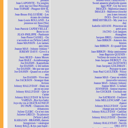
putains
Hubert-Félix THIÉFAINE -
Jean LAPOINTE - Tu jongles
Sweet amanite phalloïde queen
avec ma vie [Test Pressing]
Iggy POP - Cry for love
Jean TOPART - Peugeot 604 SL
IMAGES - Maîtresse (maxi)
V6
IMAGES - Maîtresse (touche
Jean-Bruno FALGUIÈRE - Les
pas à mes tresses)
écrans de cinéma
INXS - Devil inside
Jean-Louis ROLLAND - La
IRRÉSISTIBLES - My year is a
jeunesse est finie [Test
day
Pressing]
Isabelle ADJANI - Princesse au
Jean-Patrick CAPDEVIELLE -
petit pois
Born to cry
JACNO - Les langues
JEAN-PHILIPPE - Pardonne
étrangères
Jean-Pierre CASSEL - On
Jacques BREL - Amsterdam
s'accorde et on [White Label]
Jane BIRKIN - Amours des
Jeane MANSON - Les larmes
feintes
aux yeux
Jane BIRKIN - Et quand bien
Jeanne MAS - Johnny Johnny ²
même
JEREMY DAYS - Give it a
Jane BIRKIN - Help camionneur
name
Jean-Baptiste QUENIN -
Jerry REED - Amos Moses
Veilleur de toutes les nuits
Joan BAEZ - Asimbonanga
Jean-Jacques DEBOUT - Un
Joe DASSIN - Kanterbräu
mot [ACÉTATE]
Joe DASSIN - L'été indien
Jean-Jacques GOLDMAN -
Joe DASSIN - Me que me que
Puisque tu pars
Joe DASSIN - Quand on a seize
Jean-Paul GAULTIER - Noisy
ans
(remix)
Joe DASSIN - Vive moi
Jeanne MAS - Cœur en stéréo
Joe JACKSON - Stranger than
(nouvelle version)
fiction
Jeanne MAS - Johnny Johnny
Johnny HALLYDAY - Dans un
Jeanne MAS - L'enfant
an ou un jour
JENNIFER - Amour express
Johnny HALLYDAY - Que je
Joe COCKER - Unchain my
t'aime
heart
Johnny HALLYDAY & Sylvie
Joe SATRIANI - I believe
VARTAN - Bye bye baby
John MELLENCAMP - Last
Joye du vin à CHÂTEAUNEUF
chance
DU PAPE - Chansons des
Johnny HALLYDAY - Ça ne
échansons
change pas un homme
Julien CLERC - Ce n'est rien
Johnny HALLYDAY - Cadillac
Juliette GRÉCO - Ta jalousie
(picture-disc)
[White Label]
Johnny HALLYDAY - Derrière
KARAJAN - BRAHMS, danses
l'amour
hongroises + catalogue
Johnny HALLYDAY - Succès
Kenny BALL & his jazz band -
1961-1973