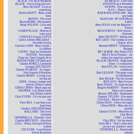
BLACK - Fly up to the moon
Art MENGO - Côté cour
BLACK - You're a big girl now
AVIGNON au 8 décembre
Bob GELDOF - Love or
AVIONS - Nuit sauvage
something
B-52's - Planet Claire
Bonnie RAITT - Baby come
BAB & ROLANDO 808 - Mas
back
que nada
BOONS - The score
BADGAM - SP 1428 [Black
Boum BOMO - Hit-parades
Label]
Brian WILSON - Love and
Barry RYAN with the Majority -
mercy
Eloïse
CAMOUFLAGE - Heaven (I
BEACH BOYS - Still cruisin /
want you)
Kokomo
CARAVELLI pour LOTUS
Bebu SILVETTI - Spring rain
Carlos Alberto IRIGARAY -
BEE GEES - The woman in you
Navidad Criolla
/ Stayin' alive
Caroline LOEB - Mots croisés /
Bernard MINET - Génération
Le téléfon
Bioman
CATHY - Tout est littérature
BEV & BOB - Hey Paula [T.P.]
CENTER - Navsiegda
BILLY & les Forbans - Au
Chant du 7ème Congrès de la
temps des surprises-parties
BONNETERIE (TP dédicacé)
BLACK CROWES - High head
Charles BORELLI présente
blues / A conspiracy
Georges SOLCHANY
Bob DYLAN - Gotta serve
Charles DUMONT - Je t'aime /
somebody
Nuit blanche à Honfleur
Bob GELDOF - The great song
Charlie SPAHN - Loving you,
of indifference
loving me
Bob SEGER - The fire inside
CHER - Gypsys, tramps and
BON JOVI - Bed of roses
thieves [White Label]
Boris DJIAN - Je t'aime encore
CHINA CRISIS - Black man ray
Brigitte BARDOT - Toutes les
CHOPPER - Lili/Heidi bleib
bêtes sont à aimer
blu [White Label]
Britney SPEARS - Sometimes
Chris EVERS - Ce n'est pas une
Caetano VELOSO - Este amor
vie
CANADA - Mourir les sirènes
Chris REA - I can hear your
Céline DION - I drove all night
heart beat
Céline DION - Mon ami m'a
Chubby CHECKER/Hank
quittée
BALLARD - The twist
Chantal GOYA - Monsieur le
[Acétate]
Chat Botté
CINDERELLA - Nobody's fool
CHIC - Le freak
Claudia BRÜCKEN - Absolute
Chris REA - On the beach
COLL - Pretty little girl [White
Chris REA - That's what they
Label]
always say (rainbow mix)
COLUCHE - La politique
CINDERELLA - Heartbreak
(revue de presse)
station