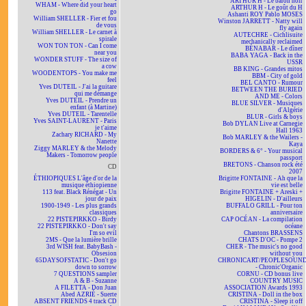
ARTHUR H - Le baron noir
WHAM - Where did your heart
ARTHUR H - Le goût du H
go
Ashanti ROY Pablo MOSES
William SHELLER - Fier et fou
Winston JARRETT - Natty will
de vous
fly again
William SHELLER - Le carnet à
AUTECHRE - Cichlisuite
spirale
mechanically reclaimed
WON TON TON - Can I come
BÉNABAR - Le dîner
near you
BABA YAGA - Back in the
WONDER STUFF - The size of
USSR
a cow
BB KING - Grandes mitos
WOODENTOPS - You make me
BBM - City of gold
feel
BEL CANTO - Rumour
Yves DUTEIL - J'ai la guitare
BETWEEN THE BURIED
qui me démange
AND ME - Colors
Yves DUTEIL - Prendre un
BLUE SILVER - Musiques
enfant (à Martine)
d'Algérie
Yves DUTEIL - Tarentelle
BLUR - Girls & boys
Yves SAINT-LAURENT - Paris
Bob DYLAN Live at Carnegie
je t'aime
Hall 1963
Zachary RICHARD - My
Bob MARLEY & the Wailers -
Nanette
Kaya
Ziggy MARLEY & the Melody
BORDERS & 6° - Your musical
Makers - Tomorrow people
passport
BRETONS - Chanson rock été
CD
2007
ÉTHIOPIQUES L'âge d'or de la
Brigitte FONTAINE - Ah que la
musique éthiopienne
vie est belle
113 feat. Black Rénégat - Un
Brigitte FONTAINE + Areski +
jour de paix
HIGELIN - D'ailleurs
1900-1949 - Les plus grands
BUFFALO GRILL - Pour ton
classiques
anniversaire
22 PISTEPIRKKO - Birdy
CAP OCÉAN - La compilation
22 PISTEPIRKKO - Don't say
océane
I'm so evil
Chantons BRASSENS
2MS - Que la lumière brille
CHATS D'OC - Pompe 2
3rd WISH feat. BabyBash -
CHER - The music's no good
Obsesion
without you
65DAYSOFSTATIC - Don't go
CHRONICART/PEOPLESOUN
down to sorrow
- Chronic'Organic
7 QUESTIONS sampler
CORNU - CD bonus live
A & B - Suzanne
COUNTRY MUSIC
A FILETTA - Don Juan
ASSOCIATION Awards 1993
Abed AZRIÉ - Suerte
CRISTINA - Doll in the box
ABSENT FRIENDS 4 track CD
CRISTINA - Sleep it off