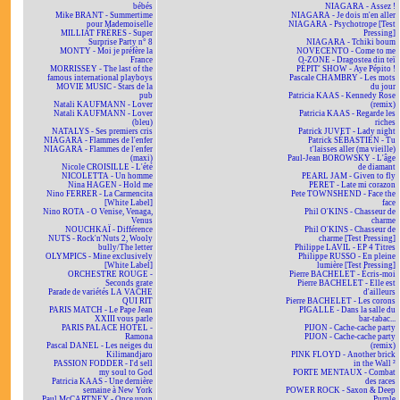
bébés
NIAGARA - Assez !
Mike BRANT - Summertime
NIAGARA - Je dois m'en aller
pour Mademoiselle
NIAGARA - Psychotrope [Test
MILLIAT FRÈRES - Super
Pressing]
Surprise Party n° 8
NIAGARA - Tchiki boum
MONTY - Moi je préfère la
NOVECENTO - Come to me
France
O-ZONE - Dragostea din teï
MORRISSEY - The last of the
PÉPIT' SHOW - Aye Pépito !
famous international playboys
Pascale CHAMBRY - Les mots
MOVIE MUSIC - Stars de la
du jour
pub
Patricia KAAS - Kennedy Rose
Natali KAUFMANN - Lover
(remix)
Natali KAUFMANN - Lover
Patricia KAAS - Regarde les
(bleu)
riches
NATALYS - Ses premiers cris
Patrick JUVET - Lady night
NIAGARA - Flammes de l'enfer
Patrick SÉBASTIEN - Tu
NIAGARA - Flammes de l'enfer
t'laisses aller (ma vieille)
(maxi)
Paul-Jean BOROWSKY - L'âge
Nicole CROISILLE - L'été
de diamant
NICOLETTA - Un homme
PEARL JAM - Given to fly
Nina HAGEN - Hold me
PERET - Late mi corazon
Nino FERRER - La Carmencita
Pete TOWNSHEND - Face the
[White Label]
face
Nino ROTA - O Venise, Venaga,
Phil O'KINS - Chasseur de
Venus
charme
NOUCHKAÏ - Différence
Phil O'KINS - Chasseur de
NUTS - Rock'n'Nuts 2, Wooly
charme [Test Pressing]
bully/The letter
Philippe LAVIL - EP 4 Titres
OLYMPICS - Mine exclusively
Philippe RUSSO - En pleine
[White Label]
lumière [Test Pressing]
ORCHESTRE ROUGE -
Pierre BACHELET - Écris-moi
Seconds grate
Pierre BACHELET - Elle est
Parade de variétés LA VACHE
d'ailleurs
QUI RIT
Pierre BACHELET - Les corons
PARIS MATCH - Le Pape Jean
PIGALLE - Dans la salle du
XXIII vous parle
bar-tabac...
PARIS PALACE HOTEL -
PIJON - Cache-cache party
Ramona
PIJON - Cache-cache party
Pascal DANEL - Les neiges du
(remix)
Kilimandjaro
PINK FLOYD - Another brick
PASSION FODDER - I'd sell
in the Wall ²
my soul to God
PORTE MENTAUX - Combat
Patricia KAAS - Une dernière
des races
semaine à New York
POWER ROCK - Saxon & Deep
Paul McCARTNEY - Once upon
Purple