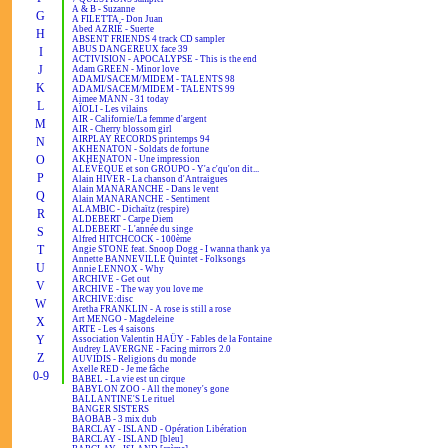
A & B - Suzanne
G
A FILETTA - Don Juan
Abed AZRIÉ - Suerte
H
ABSENT FRIENDS 4 track CD sampler
ABUS DANGEREUX face 39
I
ACTIVISION - APOCALYPSE - This is the end
J
Adam GREEN - Minor love
ADAMI/SACEM/MIDEM - TALENTS 98
K
ADAMI/SACEM/MIDEM - TALENTS 99
Aimee MANN - 31 today
L
AÏOLI - Les vilains
AIR - Californie/La femme d'argent
M
AIR - Cherry blossom girl
AIRPLAY RECORDS printemps 94
N
AKHENATON - Soldats de fortune
O
AKHENATON - Une impression
ALÉVÊQUE et son GROUPO - Y'a c'qu'on dit...
P
Alain HIVER - La chanson d'Antraigues
Alain MANARANCHE - Dans le vent
Q
Alain MANARANCHE - Sentiment
ALAMBIC - Dichaïtz (respire)
R
ALDEBERT - Carpe Diem
ALDEBERT - L'année du singe
S
Alfred HITCHCOCK - 100ème
T
Angie STONE feat. Snoop Dogg - I wanna thank ya
Annette BANNEVILLE Quintet - Folksongs
U
Annie LENNOX - Why
ARCHIVE - Get out
V
ARCHIVE - The way you love me
ARCHIVE:disc
W
Aretha FRANKLIN - A rose is still a rose
Art MENGO - Magdeleine
X
ARTE - Les 4 saisons
Y
Association Valentin HAÜY - Fables de la Fontaine
Audrey LAVERGNE - Facing mirrors 2.0
Z
AUVIDIS - Religions du monde
Axelle RED - Je me fâche
0-9
BABEL - La vie est un cirque
BABYLON ZOO - All the money's gone
BALLANTINE'S Le rituel
BANGER SISTERS
BAOBAB - 3 mix dub
BARCLAY - ISLAND - Opération Libération
BARCLAY - ISLAND [bleu]