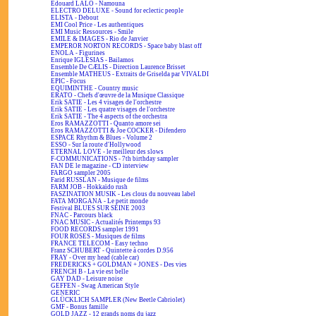
Edouard LALO - Namouna
ELECTRO DELUXE - Sound for eclectic people
ELISTA - Debout
EMI Cool Price - Les authentiques
EMI Music Ressources - Smile
EMILE & IMAGES - Rio de Janvier
EMPEROR NORTON RECORDS - Space baby blast off
ENOLA - Figurines
Enrique IGLESIAS - Bailamos
Ensemble De CÆLIS - Direction Laurence Brisset
Ensemble MATHEUS - Extraits de Griselda par VIVALDI
EPIC - Focus
EQUIMINTHE - Country music
ERATO - Chefs d'œuvre de la Musique Classique
Erik SATIE - Les 4 visages de l'orchestre
Erik SATIE - Les quatre visages de l'orchestre
Erik SATIE - The 4 aspects of the orchestra
Eros RAMAZZOTTI - Quanto amore sei
Eros RAMAZZOTTI & Joe COCKER - Difendero
ESPACE Rhythm & Blues - Volume 2
ESSO - Sur la route d'Hollywood
ETERNAL LOVE - le meilleur des slows
F-COMMUNICATIONS - 7th birthday sampler
FAN DE le magazine - CD interview
FARGO sampler 2005
Farid RUSSLAN - Musique de films
FARM JOB - Hokkaïdo rush
FASZINATION MUSIK - Les clous du nouveau label
FATA MORGANA - Le petit monde
Festival BLUES SUR SEINE 2003
FNAC - Parcours black
FNAC MUSIC - Actualités Printemps 93
FOOD RECORDS sampler 1991
FOUR ROSES - Musiques de films
FRANCE TELECOM - Easy techno
Franz SCHUBERT - Quintette à cordes D.956
FRAY - Over my head (cable car)
FREDERICKS + GOLDMAN + JONES - Des vies
FRENCH B - La vie est belle
GAY DAD - Leisure noise
GEFFEN - Swag American Style
GENERIC
GLÜCKLICH SAMPLER (New Beetle Cabriolet)
GMF - Bonus famille
GOLD JAZZ - 12 grands noms du jazz