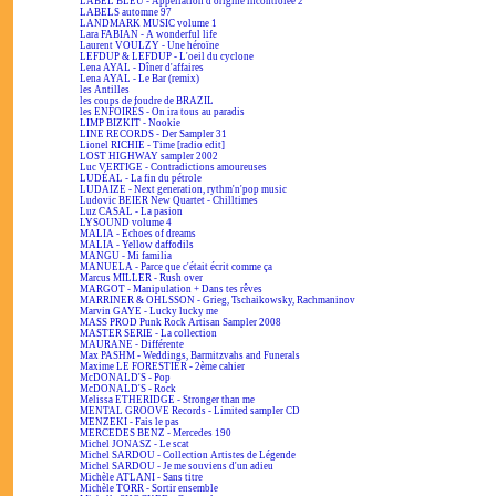
LABEL BLEU - Appellation d'origine incontrôlée 2
LABELS automne 97
LANDMARK MUSIC volume 1
Lara FABIAN - A wonderful life
Laurent VOULZY - Une héroïne
LEFDUP & LEFDUP - L'oeil du cyclone
Lena AYAL - Dîner d'affaires
Lena AYAL - Le Bar (remix)
les Antilles
les coups de foudre de BRAZIL
les ENFOIRÉS - On ira tous au paradis
LIMP BIZKIT - Nookie
LINE RECORDS - Der Sampler 31
Lionel RICHIE - Time [radio edit]
LOST HIGHWAY sampler 2002
Luc VERTIGE - Contradictions amoureuses
LUDÉAL - La fin du pétrole
LUDAIZE - Next generation, rythm'n'pop music
Ludovic BEIER New Quartet - Chilltimes
Luz CASAL - La pasion
LYSOUND volume 4
MALIA - Echoes of dreams
MALIA - Yellow daffodils
MANGU - Mi familia
MANUELA - Parce que c'était écrit comme ça
Marcus MILLER - Rush over
MARGOT - Manipulation + Dans tes rêves
MARRINER & OHLSSON - Grieg, Tschaikowsky, Rachmaninov
Marvin GAYE - Lucky lucky me
MASS PROD Punk Rock Artisan Sampler 2008
MASTER SERIE - La collection
MAURANE - Différente
Max PASHM - Weddings, Barmitzvahs and Funerals
Maxime LE FORESTIER - 2ème cahier
McDONALD'S - Pop
McDONALD'S - Rock
Melissa ETHERIDGE - Stronger than me
MENTAL GROOVE Records - Limited sampler CD
MENZEKI - Fais le pas
MERCEDES BENZ - Mercedes 190
Michel JONASZ - Le scat
Michel SARDOU - Collection Artistes de Légende
Michel SARDOU - Je me souviens d'un adieu
Michèle ATLANI - Sans titre
Michèle TORR - Sortir ensemble