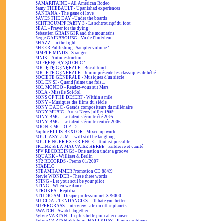
SAMARITAINE - All American Rodeo
Samy THIÉBAULT - Upanishad experiences
SANTANA - The game of love
SAVES THE DAY - Under the boards
SCHTROUMPF PARTY 3 - La schtroumpf du foot
SEAL - Prayer for the dying
Sebastien GRAINGER and the mountains
Serge GAINSBOURG - Vu de l'intérieur
SHAZZ - In the light
SHEER Publishing - Sampler volume 1
SIMPLE MINDS - Stranger
SINIK - Autodestruction
SO FRENCHY SO CHIC 1
SOCIÉTÉ GÉNÉRALE - Brasil touch
SOCIÉTÉ GÉNÉRALE - Junior présente les classiques de bébé
SOCIÉTÉ GÉNÉRALE - Musiques d'un siècle
SOL EN SI - Quand j'aime une fois...
SOL MONDO - Rendez-vous sur Mars
SOLA - Missile Sol-Sol
SONS OF THE DESERT - Within a mile
SONY - Musiques des films du siècle
SONY DADC - Grands compositeurs du millénaire
SONY MUSIC - Artist News juillet 1999
SONY-BMG - Le talent s'écoute été 2005
SONY-BMG - Le talent s'écoute rentrée 2006
SOON E MC - O.P.I.D.
Sophie ELLIS-BEXTOR - Mixed up world
SOUL ASYLUM - I will still be laughing
SOULFINGER EXPERIENCE - Tout est possible
SPLINE & LA MAUVAISE HERBE - Faiblesse et vanité
SPV RECORDINGS - One nation under a groove
SQUAKK - Willisau & Berlin
ST2 RECORDS - Promo 01/2007
STABILO
STEAMHAMMER Promotion CD 88/89
Stevie WONDER - These three words
STING - Let your soul be your pilot
STING - When we dance
STROKES - Reptilia
STUDIO SM - Disque professionnel XP9000
SUICIDAL TENDANCIES - I'll hate you better
SUPERGRASS - Interview Life on other planets
SWATCH - Swatch together
Sylvie VARTAN - La plus belle pour aller danser
Sylvie VARTAN & Johnny HALLYDAY - Il mio problema