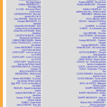
Privilège [maxi]
Frankie SMITH - The auction
Frédéric BERTHELOT -
Freddie MERCURY - The great
Privilège [SP]
pretender
G-I JOE - (I'm sorry) Don't
Frédéric CHATEAU - Le
worry tonite
malheur des uns... [White Label]
GÉNÉRATION 60 - Hits des
FREEMEN - Military beat
années 60 (1 & 2)
(strumentale)
Gary MOORE - After the war
FULL METAL HITS
Georges BRASSENS - Le
GÉLOU - Salomé E.P. [White
fantôme
Label]
Gérard BLANCHARD - Elle
GAMINE - Le voyage
voulait revoir sa Normandie
GAROU - Je n'attendais que
Gérard BLANCHARD - Rock
vous
Amadour
Gary MOORE - One day
GIANTS OF ROCK - Little
Gary NUMAN - We are glass
Richard & Carl Perkins
[White Label]
GIBSON BROTHERS - Sheela
George MICHAEL - Careless
Gilles VIGNEAULT - I went to
whisper
the market
George MICHAEL - Older
Glenn MEDEIROS - Lonely
Gérard BLANC - Du soleil dans
won't leave me alone
la nuit
GOD'S GIFT - Love to see you
GETZ/GILBERTO - The girl
cry (1304)
from Ipanema
GOD'S GIFT - Love to see you
Gilbert BÉCAUD - Désirée
cry (1314)
GIPSY KINGS - Djobi, djoba
GOD'S GIFT - Would you do
GOGOL 1er - Voilà des paroles
that for me [White Label]
faciles à comprendre
GRUNDIG/DECCA - Concours
GOLD - Laissez-nous chanter
Cosmos 70
GOLD - Tropicana / T'es pas
HOLLYWOOD CLUB
fou
ORCHESTRA - Hollywood
GUNS N'ROSES - Knockin' on
party
heaven's door
Hubert MANDRIN - Si j'avais
GUNS N'ROSES - Sweet child
des dollars [White Label]
o'mine (remix)
Iggy POP - Livin' on the edge of
HALL & OATES - Maneater
the night
[White Label]
IMAGES - Quand la musique
HAPPY MONDAYS -
tourne
Hallelujah
Isabelle MAYEREAU - Les
HAPPY MONDAYS - Kinky
mouches
afro
Jacques YVART - Le phare
HAPPY MONDAYS - Step on
[White Label]
(US Mix)
JAMES - Come home
Hubert-Félix THIÉFAINE -
Jean GUIDONI - Tous des
Precox ejaculator