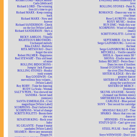
Richard LORD - Rallye Monte-
Everybody needs somebody to
Carlo [dédicacé]
love
Richard LORD - The winning
ROLLING STONES - Paint It,
lion (it's time to go)
Black
Richard MARX - Keep coming
ROMANCE - Dance my way to
back
your heart
Richard MARX - Now and
Rose LAURENS - Africa
forever
ROXY MUSIC - Avalon
Richard SANDERSON - Check
RUN DMC - Walk this way
on the list [White Label]
SCORPIONS - Wind of change
Richard SANDERSON - She's a
(maxi)
lady
SCRITTI POLITTI - Lover to
RICKY AMIGOS - Téquila
fall
RIGHTEOUS BROTHERS -
SEPTEMBER - Cry for you
Unchained melody
Serge GAINSBOURG - Love on
Rika ZARAÏ - Hallelou
the beat
RITA MITSOUKO - Don't
Serge GAINSBOURG & Eddy
forget the nite
MITCHELL - Vieille canaille
Robert PALMER - Happiness
SHEILA - Spacer remix 98 ²
Rod STEWART - This old heart
SHONA - Elodie mon rêve
of mine
Sidney BECHET - Petite fleur /
ROLLING BIDOCHONS -
Dans les rues d'Antibes
Jumpin' Jack Flasque
Sinead O'CONNOR - Jump in
ROLLING STONES - Honky
the river [Test Pressing]
tonk women
SISTER SLEDGE - He's the
Ron GOODWIN - Ces
greatest dancer
merveilleux fous volants...
SISTERS OF MERCY - All
[White Label]
along the watchtower
Roy ROBY - Time for dancing
SISTERS OF MERCY -
RUDY La Scala - Woman
Dominion
SALT'N'PEPA - You showed me
SKUNK ANANSIE - Secretly
SANDRA - Secret land
(Armand van Helden remix)
(remixes)
SMITHEREENS feat. Belinda
SANTA ESMERALDA - C'est
CARLISLE - Blue period
magnifique [White Label]
SONY - Test record for cartridge
SCORPIONS - Don't believe her
file
SCORPIONS - Wind of change
SPANDAU BALLET - True
SCRITTI POLITTI - Boom there
SPARKS - Music that you can
she was
dance to
SENATOR KING - Rock your
SPINNERS - I'll be around
baby
STATUS QUO - Can't give you
SG GIGANTE - Fumar é matar
more
saudades [White Label]
STEEL PULSE - Soul of my
SHAMEN - Move any mountain
soul
Progen 91
Steve WINWOOD - Don't you