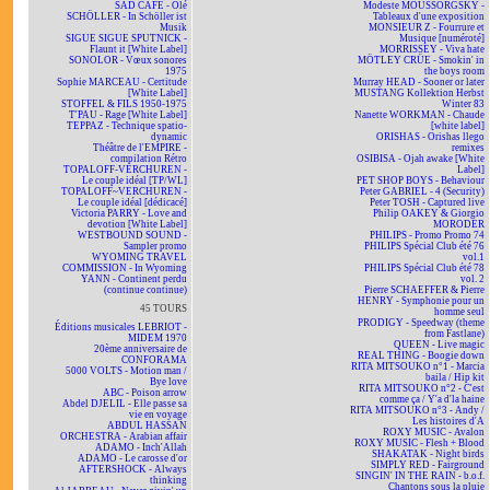
SAD CAFÉ - Olé
Modeste MOUSSORGSKY -
SCHÖLLER - In Schöller ist
Tableaux d'une exposition
Musik
MONSIEUR Z - Fourrure et
SIGUE SIGUE SPUTNICK -
Musique [numéroté]
Flaunt it [White Label]
MORRISSEY - Viva hate
SONOLOR - Vœux sonores
MÖTLEY CRÜE - Smokin' in
1975
the boys room
Sophie MARCEAU - Certitude
Murray HEAD - Sooner or later
[White Label]
MUSTANG Kollektion Herbst
STOFFEL & FILS 1950-1975
Winter 83
T'PAU - Rage [White Label]
Nanette WORKMAN - Chaude
TEPPAZ - Technique spatio-
[white label]
dynamic
ORISHAS - Orishas llego
Théâtre de l'EMPIRE -
remixes
compilation Rétro
OSIBISA - Ojah awake [White
TOPALOFF-VERCHUREN -
Label]
Le couple idéal [TP/WL]
PET SHOP BOYS - Behaviour
TOPALOFF~VERCHUREN -
Peter GABRIEL - 4 (Security)
Le couple idéal [dédicacé]
Peter TOSH - Captured live
Victoria PARRY - Love and
Philip OAKEY & Giorgio
devotion [White Label]
MORODER
WESTBOUND SOUND -
PHILIPS - Promo Promo 74
Sampler promo
PHILIPS Spécial Club été 76
WYOMING TRAVEL
vol.1
COMMISSION - In Wyoming
PHILIPS Spécial Club été 78
YANN - Continent perdu
vol. 2
(continue continue)
Pierre SCHAEFFER & Pierre
HENRY - Symphonie pour un
45 TOURS
homme seul
PRODIGY - Speedway (theme
Éditions musicales LEBRIOT -
from Fastlane)
MIDEM 1970
QUEEN - Live magic
20ème anniversaire de
REAL THING - Boogie down
CONFORAMA
RITA MITSOUKO n°1 - Marcia
5000 VOLTS - Motion man /
baila / Hip kit
Bye love
RITA MITSOUKO n°2 - C'est
ABC - Poison arrow
comme ça / Y'a d'la haine
Abdel DJELIL - Elle passe sa
RITA MITSOUKO n°3 - Andy /
vie en voyage
Les histoires d'A
ABDUL HASSAN
ROXY MUSIC - Avalon
ORCHESTRA - Arabian affair
ROXY MUSIC - Flesh + Blood
ADAMO - Inch'Allah
SHAKATAK - Night birds
ADAMO - Le carosse d'or
SIMPLY RED - Fairground
AFTERSHOCK - Always
SINGIN' IN THE RAIN - b.o.f.
thinking
Chantons sous la pluie