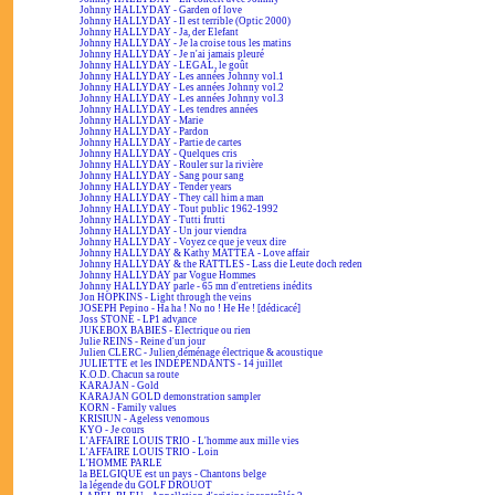
Johnny HALLYDAY - Garden of love
Johnny HALLYDAY - Il est terrible (Optic 2000)
Johnny HALLYDAY - Ja, der Elefant
Johnny HALLYDAY - Je la croise tous les matins
Johnny HALLYDAY - Je n'ai jamais pleuré
Johnny HALLYDAY - LEGAL, le goût
Johnny HALLYDAY - Les années Johnny vol.1
Johnny HALLYDAY - Les années Johnny vol.2
Johnny HALLYDAY - Les années Johnny vol.3
Johnny HALLYDAY - Les tendres années
Johnny HALLYDAY - Marie
Johnny HALLYDAY - Pardon
Johnny HALLYDAY - Partie de cartes
Johnny HALLYDAY - Quelques cris
Johnny HALLYDAY - Rouler sur la rivière
Johnny HALLYDAY - Sang pour sang
Johnny HALLYDAY - Tender years
Johnny HALLYDAY - They call him a man
Johnny HALLYDAY - Tout public 1962-1992
Johnny HALLYDAY - Tutti frutti
Johnny HALLYDAY - Un jour viendra
Johnny HALLYDAY - Voyez ce que je veux dire
Johnny HALLYDAY & Kathy MATTEA - Love affair
Johnny HALLYDAY & the RATTLES - Lass die Leute doch reden
Johnny HALLYDAY par Vogue Hommes
Johnny HALLYDAY parle - 65 mn d'entretiens inédits
Jon HOPKINS - Light through the veins
JOSEPH Pepino - Ha ha ! No no ! He He ! [dédicacé]
Joss STONE - LP1 advance
JUKEBOX BABIES - Électrique ou rien
Julie REINS - Reine d'un jour
Julien CLERC - Julien déménage électrique & acoustique
JULIETTE et les INDÉPENDANTS - 14 juillet
K.O.D. Chacun sa route
KARAJAN - Gold
KARAJAN GOLD demonstration sampler
KORN - Family values
KRISIUN - Ageless venomous
KYO - Je cours
L'AFFAIRE LOUIS TRIO - L'homme aux mille vies
L'AFFAIRE LOUIS TRIO - Loin
L'HOMME PARLE
la BELGIQUE est un pays - Chantons belge
la légende du GOLF DROUOT