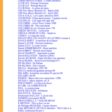
Claudio MONTEVERDI - L'Orfeo (extraits)
CLUB CCF - Prestige Classique
CLUB CCF - Prestige Rossini
CLUB DIAL - Le plein de tubes
CMJ New Music Monthly 91 - March 2001
CMJ New Music Monthly 92 - April 2001
COCA-COLA - Let's party selection 2004
COCHONOU 25ème anniversaire - 3 grands succès
COLDPLAY - Left right left right left
COLUMBIA - Artist News 4 mars 1998
COLUMBIA 96 - The road ahead
COLUMBIA Et toi t'écoutes quoi ? 96
CRÉDIT MUTUEL - Collection
CRÉOLE CHOIR OF CUBA - Tande-la
CYRIUS - Le sang des roses
DÉCOUVREZ-LES AVANT LES AUTRES volume 4
DANCE PARTY - le meilleur de la Dance
Daniel LAVOIE - Docteur tendresse
Daniel LEVI - Le cœur ouvert
Daniel ZIMMERMANN - Bone machine
David BRIOT - Phonik mouvement
David CHARVET - Apprendre à aimer
David HALLYDAY - Satellite (2005)
David LEE ROTH - Night life/She's my machine
David McNEIL - Hollywood (Olympia 97)
DE PALMAS - De Palmas
DE PALMAS - Elle s'ennuie
DECCA - Highlights 1997-98
DECCA release programme autumn 89
DELABEL Actualités novembre 95 janvier 96
DELABEL été 99
DEMON - Music that you wanna hear + EPK
DETAILS - Music matters vol. 8
DISCO PARTY - La fièvre du disco
DJ LBR - LE CORRUPTEUR
DNA - La serenissima
DOCK DES SUDS - Solidaires
DOLIVEUX - Doliveux
Dominique DALCAN - L'air de rien
DOMINO nouveautés 98/99
DRAGONBALL Z + SAILOR MOON
E-MOTION - This is how we are
éd. Philippe PICQUIER - Contes chinois
Eddy MITCHELL/NEVILLE Brothers - Tell it like it is
EDEL Collection 96 acte 1