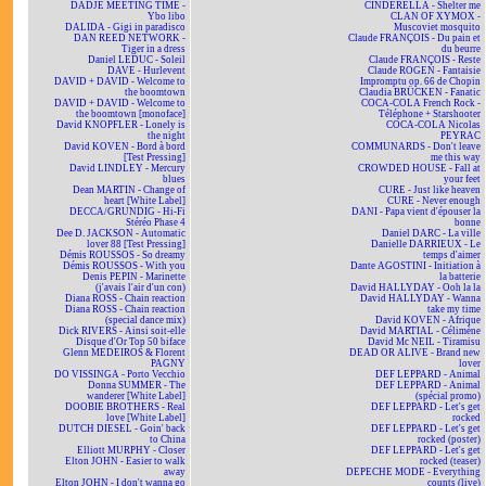
DADJE MEETING TIME -
CINDERELLA - Shelter me
Ybo libo
CLAN OF XYMOX -
DALIDA - Gigi in paradisco
Muscoviet mosquito
DAN REED NETWORK -
Claude FRANÇOIS - Du pain et
Tiger in a dress
du beurre
Daniel LEDUC - Soleil
Claude FRANÇOIS - Reste
DAVE - Hurlevent
Claude ROGEN - Fantaisie
DAVID + DAVID - Welcome to
Impromptu op. 66 de Chopin
the boomtown
Claudia BRÜCKEN - Fanatic
DAVID + DAVID - Welcome to
COCA-COLA French Rock -
the boomtown [monoface]
Téléphone + Starshooter
David KNOPFLER - Lonely is
COCA-COLA Nicolas
the night
PEYRAC
David KOVEN - Bord à bord
COMMUNARDS - Don't leave
[Test Pressing]
me this way
David LINDLEY - Mercury
CROWDED HOUSE - Fall at
blues
your feet
Dean MARTIN - Change of
CURE - Just like heaven
heart [White Label]
CURE - Never enough
DECCA/GRUNDIG - Hi-Fi
DANI - Papa vient d'épouser la
Stéréo Phase 4
bonne
Dee D. JACKSON - Automatic
Daniel DARC - La ville
lover 88 [Test Pressing]
Danielle DARRIEUX - Le
Démis ROUSSOS - So dreamy
temps d'aimer
Démis ROUSSOS - With you
Dante AGOSTINI - Initiation à
Denis PEPIN - Marinette
la batterie
(j'avais l'air d'un con)
David HALLYDAY - Ooh la la
Diana ROSS - Chain reaction
David HALLYDAY - Wanna
Diana ROSS - Chain reaction
take my time
(special dance mix)
David KOVEN - Afrique
Dick RIVERS - Ainsi soit-elle
David MARTIAL - Célimène
Disque d'Or Top 50 biface
David Mc NEIL - Tiramisu
Glenn MEDEIROS & Florent
DEAD OR ALIVE - Brand new
PAGNY
lover
DO VISSINGA - Porto Vecchio
DEF LEPPARD - Animal
Donna SUMMER - The
DEF LEPPARD - Animal
wanderer [White Label]
(spécial promo)
DOOBIE BROTHERS - Real
DEF LEPPARD - Let's get
love [White Label]
rocked
DUTCH DIESEL - Goin' back
DEF LEPPARD - Let's get
to China
rocked (poster)
Elliott MURPHY - Closer
DEF LEPPARD - Let's get
Elton JOHN - Easier to walk
rocked (teaser)
away
DEPECHE MODE - Everything
Elton JOHN - I don't wanna go
counts (live)