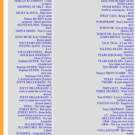
SHIRLEY & COMPANY - I like
know what the night can do
to dance
[White Label]
SHOPPING AT ORLY - Hors
STONE ROSES - What the
commerce
world is waiting for / Fools
SHUKY & AVIVA - Mais bien
gold
sûr je t'aime
STRAY CATS - Bring it back
Sidney BECHET et son
again
orchestre - Black and blue
SUPERTRAMP - Don't leave me
SILVER SOUNDS - Sleeping
now
slow
SURVIVOR - Eye of the tiger
SIMPLE MINDS - This is your
(Rocky III)
land
SURVIVOR - Eye of the tiger &
SONY MUSIC & les Chérubins
JAMES BROWN - Living in
- Bonne année
America
SOUVENIRS SOUVENIRS
TALK TALK - It's my life /
STAYING ALIVE - Extraits
Such a shame
b.o.f.
TALKING HEADS - Road to
STEALERS WHEEL - Blind
nowhere
faith & Rick WAKEMAN -
TEARS FOR FEARS - Famous
Anne of Cleves
last words
Stephan EICHER - Pas d'ami
TEARS FOR FEARS - Laid so
(comme toi)
low (tears roll down)
Stephan EICHER - Rien à voir
TEN SHARP - You [White
Stephan EICHER - Tu ne me
Label]
dois rien
Terence TRENT D'ARBY - This
Stéphane COLLARO -
side of love
L'histoire de France (Flodor)
TEXAS - Alone with you
STEVE MILLER BAND - Fly
THEMBI - Kwela mfana (cé
like an eagle
dansé)
STEVE MILLER BAND - I
THIN LIZZY - Dedication
want to make the world turn
THREE DEGREES - What I did
around
for love
STEVE MILLER BAND - I
Tom JONES - Love is in the air
want to make the world turn
[White Label]
around (maxi)
TONTON DAVID - Peuples du
STING - The soul cages
monde
STREET BOYS - Red moon
Tracy CHAPMAN - Talkin
STREET BOYS - Some folks
'bout a revolution
(come bring your love to me)
U2 - Jesus-Christ & John
STYLISTICS - You are
MELLENCAMP - Do re mi
beautiful
UB40 - Sing our own song
SUGARCUBES - Deus
UB40 - The way you do the
SUGARCUBES - Hit [White
things you do
Label]
VAILLANCOURT - Bon temps
SUNSHINE - Come back baby
rouler