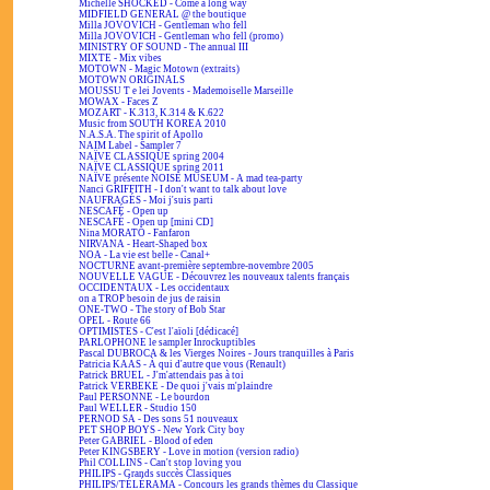
Michelle SHOCKED - Come a long way
MIDFIELD GENERAL @ the boutique
Milla JOVOVICH - Gentleman who fell
Milla JOVOVICH - Gentleman who fell (promo)
MINISTRY OF SOUND - The annual III
MIXTE - Mix vibes
MOTOWN - Magic Motown (extraits)
MOTOWN ORIGINALS
MOUSSU T e lei Jovents - Mademoiselle Marseille
MOWAX - Faces Z
MOZART - K.313, K.314 & K.622
Music from SOUTH KOREA 2010
N.A.S.A. The spirit of Apollo
NAIM Label - Sampler 7
NAÏVE CLASSIQUE spring 2004
NAÏVE CLASSIQUE spring 2011
NAÏVE présente NOISE MUSEUM - A mad tea-party
Nanci GRIFFITH - I don't want to talk about love
NAUFRAGÉS - Moi j'suis parti
NESCAFÉ - Open up
NESCAFÉ - Open up [mini CD]
Nina MORATO - Fanfaron
NIRVANA - Heart-Shaped box
NOA - La vie est belle - Canal+
NOCTURNE avant-première septembre-novembre 2005
NOUVELLE VAGUE - Découvrez les nouveaux talents français
OCCIDENTAUX - Les occidentaux
on a TROP besoin de jus de raisin
ONE-TWO - The story of Bob Star
OPEL - Route 66
OPTIMISTES - C'est l'aïoli [dédicacé]
PARLOPHONE le sampler Inrockuptibles
Pascal DUBROCA & les Vierges Noires - Jours tranquilles à Paris
Patricia KAAS - À qui d'autre que vous (Renault)
Patrick BRUEL - J'm'attendais pas à toi
Patrick VERBEKE - De quoi j'vais m'plaindre
Paul PERSONNE - Le bourdon
Paul WELLER - Studio 150
PERNOD SA - Des sons 51 nouveaux
PET SHOP BOYS - New York City boy
Peter GABRIEL - Blood of eden
Peter KINGSBERY - Love in motion (version radio)
Phil COLLINS - Can't stop loving you
PHILIPS - Grands succès Classiques
PHILIPS/TÉLÉRAMA - Concours les grands thèmes du Classique