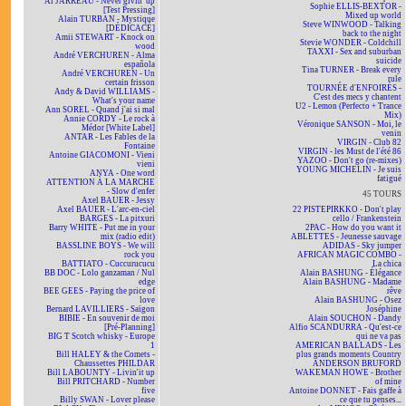
Al JARREAU - Never givin' up
Sophie ELLIS-BEXTOR -
[Test Pressing]
Mixed up world
Alain TURBAN - Mystique
Steve WINWOOD - Talking
[DÉDICACÉ]
back to the night
Amii STEWART - Knock on
Stevie WONDER - Coldchill
wood
TAXXI - Sex and suburban
André VERCHUREN - Alma
suicide
española
Tina TURNER - Break every
André VERCHUREN - Un
rule
certain frisson
TOURNÉE d'ENFOIRÉS -
Andy & David WILLIAMS -
C'est des mecs y chantent
What's your name
U2 - Lemon (Perfecto + Trance
Ann SOREL - Quand j'ai si mal
Mix)
Annie CORDY - Le rock à
Véronique SANSON - Moi, le
Médor [White Label]
venin
ANTAR - Les Fables de la
VIRGIN - Club 82
Fontaine
VIRGIN - les Must de l'été 86
Antoine GIACOMONI - Vieni
YAZOO - Don't go (re-mixes)
vieni
YOUNG MICHELIN - Je suis
ANYA - One word
fatigué
ATTENTION À LA MARCHE
- Slow d'enfer
45 TOURS
Axel BAUER - Jessy
Axel BAUER - L'arc-en-ciel
22 PISTEPIRKKO - Don't play
BARGES - La pitxuri
cello / Frankenstein
Barry WHITE - Put me in your
2PAC - How do you want it
mix (radio edit)
ABLETTES - Jeunesse sauvage
BASSLINE BOYS - We will
ADIDAS - Sky jumper
rock you
AFRICAN MAGIC COMBO -
BATTIATO - Cuccurucucu
La chica
BB DOC - Lolo ganzaman / Nul
Alain BASHUNG - Élégance
edge
Alain BASHUNG - Madame
BEE GEES - Paying the price of
rêve
love
Alain BASHUNG - Osez
Bernard LAVILLIERS - Saïgon
Joséphine
BIBIE - En souvenir de moi
Alain SOUCHON - Dandy
[Pré-Planning]
Alfio SCANDURRA - Qu'est-ce
BIG T Scotch whisky - Europe
qui ne va pas
1
AMERICAN BALLADS - Les
Bill HALEY & the Comets -
plus grands moments Country
Chaussettes PHILDAR
ANDERSON BRUFORD
Bill LABOUNTY - Livin'it up
WAKEMAN HOWE - Brother
Bill PRITCHARD - Number
of mine
five
Antoine DONNET - Fais gaffe à
Billy SWAN - Lover please
ce que tu penses...