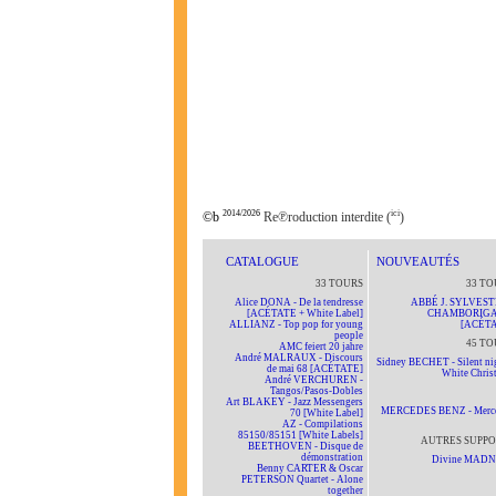
2014/2026
ici
©b
Re℗roduction interdite (
)
CATALOGUE
NOUVEAUTÉS
33 TOURS
33 TO
Alice DONA - De la tendresse
ABBÉ J. SYLVEST
[ACÉTATE + White Label]
CHAMBORIG
ALLIANZ - Top pop for young
[ACÉTA
people
45 TO
AMC feiert 20 jahre
André MALRAUX - Discours
Sidney BECHET - Silent nig
de mai 68 [ACÉTATE]
White Chris
André VERCHUREN -
Tangos/Pasos-Dobles
Art BLAKEY - Jazz Messengers
MERCEDES BENZ - Merc
70 [White Label]
AZ - Compilations
85150/85151 [White Labels]
AUTRES SUPPO
BEETHOVEN - Disque de
démonstration
Divine MAD
Benny CARTER & Oscar
PETERSON Quartet - Alone
together