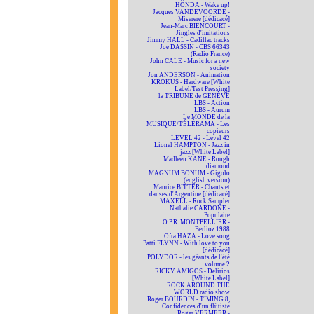
HONDA - Wake up!
Jacques VANDEVOORDE -
Miserere [dédicacé]
Jean-Marc BIENCOURT -
Jingles d'imitations
Jimmy HALL - Cadillac tracks
Joe DASSIN - CBS 66343
(Radio France)
John CALE - Music for a new
society
Jon ANDERSON - Animation
KROKUS - Hardware [White
Label/Test Pressing]
la TRIBUNE de GENÈVE
LBS - Action
LBS - Aurum
Le MONDE de la
MUSIQUE/TÉLÉRAMA - Les
copieurs
LEVEL 42 - Level 42
Lionel HAMPTON - Jazz in
jazz [White Label]
Madleen KANE - Rough
diamond
MAGNUM BONUM - Gigolo
(english version)
Maurice BITTER - Chants et
danses d'Argentine [dédicacé]
MAXELL - Rock Sampler
Nathalie CARDONE -
Populaire
O.P.R. MONTPELLIER -
Berlioz 1988
Ofra HAZA - Love song
Patti FLYNN - With love to you
[dédicacé]
POLYDOR - les géants de l'été
volume 2
RICKY AMIGOS - Delirios
[White Label]
ROCK AROUND THE
WORLD radio show
Roger BOURDIN - TIMING 8,
Confidences d'un flûtiste
Roger VERMEER -