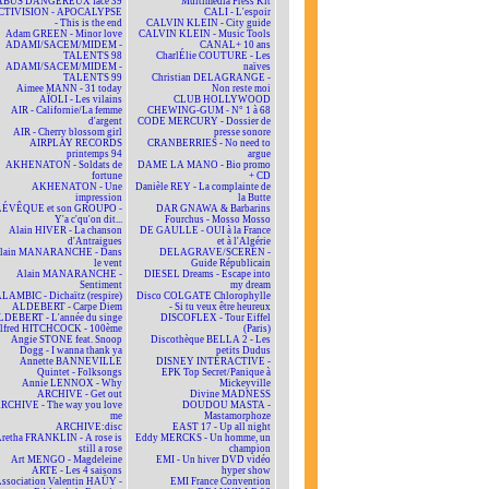
ABUS DANGEREUX face 39
Multimédia Press Kit
CTIVISION - APOCALYPSE
CALI - L'espoir
- This is the end
CALVIN KLEIN - City guide
Adam GREEN - Minor love
CALVIN KLEIN - Music Tools
ADAMI/SACEM/MIDEM -
CANAL+ 10 ans
TALENTS 98
CharlÉlie COUTURE - Les
ADAMI/SACEM/MIDEM -
naïves
TALENTS 99
Christian DELAGRANGE -
Aimee MANN - 31 today
Non reste moi
AÏOLI - Les vilains
CLUB HOLLYWOOD
AIR - Californie/La femme
CHEWING-GUM - N° 1 à 68
d'argent
CODE MERCURY - Dossier de
AIR - Cherry blossom girl
presse sonore
AIRPLAY RECORDS
CRANBERRIES - No need to
printemps 94
argue
AKHENATON - Soldats de
DAME LA MANO - Bio promo
fortune
+ CD
AKHENATON - Une
Danièle REY - La complainte de
impression
la Butte
ÉVÊQUE et son GROUPO -
DAR GNAWA & Barbarins
Y'a c'qu'on dit...
Fourchus - Mosso Mosso
Alain HIVER - La chanson
DE GAULLE - OUI à la France
d'Antraigues
et à l'Algérie
lain MANARANCHE - Dans
DELAGRAVE/SCEREN -
le vent
Guide Républicain
Alain MANARANCHE -
DIESEL Dreams - Escape into
Sentiment
my dream
LAMBIC - Dichaïtz (respire)
Disco COLGATE Chlorophylle
ALDEBERT - Carpe Diem
- Si tu veux être heureux
DEBERT - L'année du singe
DISCOFLEX - Tour Eiffel
lfred HITCHCOCK - 100ème
(Paris)
Angie STONE feat. Snoop
Discothèque BELLA 2 - Les
Dogg - I wanna thank ya
petits Dudus
Annette BANNEVILLE
DISNEY INTERACTIVE -
Quintet - Folksongs
EPK Top Secret/Panique à
Annie LENNOX - Why
Mickeyville
ARCHIVE - Get out
Divine MADNESS
RCHIVE - The way you love
DOUDOU MASTA -
me
Mastamorphoze
ARCHIVE:disc
EAST 17 - Up all night
retha FRANKLIN - A rose is
Eddy MERCKS - Un homme, un
still a rose
champion
Art MENGO - Magdeleine
EMI - Un hiver DVD vidéo
ARTE - Les 4 saisons
hyper show
ssociation Valentin HAÜY -
EMI France Convention