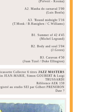
(Prévert - Kosma)
A2. Manha do carnaval 5'00
(Luis Bonfa)
A3. 'Round midnight 5'16
(T.Monk / B.Hanighen / C.Williams)
B1. Summer of 42 4'45
(Michel Legrand)
B2. Body and soul 5'04
(J.Green)
B3. Caravan 4'50
(Juan Tizol / Duke Ellington)
cassette Collector 6 titres
JAZZ MASTERS
ain JEAN-MARIE, Simon GOUBERT & Luigi
TRUSSARDI
Référence AEK 159
egistré au studio SEI par Gilbert PRENERON
Date ?