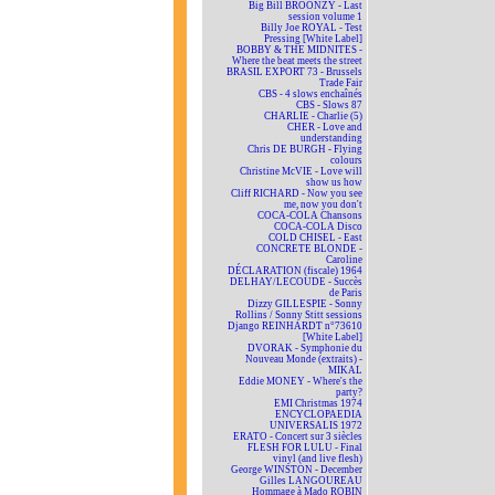
Big Bill BROONZY - Last
session volume 1
Billy Joe ROYAL - Test
Pressing [White Label]
BOBBY & THE MIDNITES -
Where the beat meets the street
BRASIL EXPORT 73 - Brussels
Trade Fair
CBS - 4 slows enchaînés
CBS - Slows 87
CHARLIE - Charlie (5)
CHER - Love and
understanding
Chris DE BURGH - Flying
colours
Christine McVIE - Love will
show us how
Cliff RICHARD - Now you see
me, now you don't
COCA-COLA Chansons
COCA-COLA Disco
COLD CHISEL - East
CONCRETE BLONDE -
Caroline
DÉCLARATION (fiscale) 1964
DELHAY/LECOUDE - Succès
de Paris
Dizzy GILLESPIE - Sonny
Rollins / Sonny Stitt sessions
Django REINHARDT n°73610
[White Label]
DVORAK - Symphonie du
Nouveau Monde (extraits) -
MIKAL
Eddie MONEY - Where's the
party?
EMI Christmas 1974
ENCYCLOPAEDIA
UNIVERSALIS 1972
ERATO - Concert sur 3 siècles
FLESH FOR LULU - Final
vinyl (and live flesh)
George WINSTON - December
Gilles LANGOUREAU
Hommage à Mado ROBIN