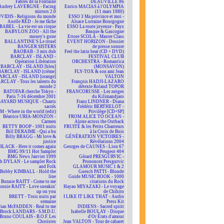
Fables de la Fontaine
DEAUVILLE 86
Audrey LAVERGNE - Facing
Enrico MACIAS à l'OLYMPIA
mirrors 2.0
(11 mars 1980)
VIDIS - Religions du monde
ESSO 3 Ma province et moi -
Axelle RED - Je me fâche
Alsace Lorraine Bourgogne
BABEL - La vie est un cirque
ESSO La route joyeuse - Pays
BABYLON ZOO - All the
Basque & Gascogne
money's gone
Ettore SCOLA - Master Class
BALLANTINE'S Le rituel
EVENT HORIZON - Dossier
BANGER SISTERS
de presse sonore
BAOBAB - 3 mix dub
Feel the latin beat (CD + DVD)
BARCLAY - ISLAND -
FESTIVAL CLUB
Opération Libération
ORCHESTRA - Romantica
BARCLAY - ISLAND [bleu]
(MONSAVON)
BARCLAY - ISLAND [crème]
FLY-TOX & son ami Jean
ARCLAY - ISLAND [orange]
VALTON
RCLAY - Tous les talents du
François HADJI-LAZARO
monde 2
détexte Roland TOPOR
BATOFAR cherche Tokyo -
FRANCORUSSE - Les neiges
Paris 7-16 décembre 2001
du Kilimandjaro
BAYARD MUSIQUE - Chants
Franz LINDNER - Diana
sacrés
Frédéric BERTHELOT -
 - Where in the world (edit)
Privilège [CD+SP]
Béatrice URIA-MONZON -
FROM ALICE TO OCEAN -
Carmen
Alone across the Outback
BETTY BOOP - 1001 nuits
FRUITÉ & les Petits Chanteurs
Bill DERAIME - Qui a bu
à la Croix de Bois
Billy BRAGG - Mr love &
GÉNÉRATION VICTOIRES -
justice
Révélations 2004
BLACK - Here it comes again
Georges de CAUNES - Lion 67
BMG 99/11 Hot Sampler
/ Peugeot 404
BMG News Janvier 1999
Gérard PRESGURVIC -
b DYLAN - Le sampler Rock
Prononcez Presgurvic
and Folk
GLAMOUR MUSIC 1 & 2
Bobby KIMBALL - Hold the
Guesch PATTI - Blonde
line
Guide MUSIC BOOK - 1000
Bonnie RAITT - Come to me
citations du Rock
onnie RAITT - Love sneakin'
Hayao MIYAZAKI - Le voyage
up on you
de Chihiro
BRETT - Trois nuits par
I LIKE IT LIKE THAT - Audio
semaine
Press Kit
rian McFADDEN - Real to me
INDIENS - Sacred spirit
Brock LANDARS - S.M.D.U.
Isabelle BOULAY - Disque
Bruno COULAIS - B.O.F. Les
d'Or États d'amour
Choristes
Jean VALTON - Tour de cabaret