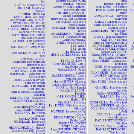
Hommage à Mado ROBIN
back
moi
HONDA - Wake up!
BOONS - The score
FUMÉES - Chansons d'hier
Jacques VANDEVOORDE -
Boum BOMO - Hit-parades
FUMÉES II - Mélodies et
Miserere [dédicacé]
Brian WILSON - Love and
AU
chansons
Jean-Marc BIENCOURT -
mercy
GAMINE - Dream boy
Jingles d'imitations
CAMOUFLAGE - Heaven (I
Gary NUMAN - New anger
Jimmy HALL - Cadillac tracks
want you)
George HARRISON - 33 & 1/3
Joe DASSIN - CBS 66343
CARAVELLI pour LOTUS
[White Label/Test Pressing]
(Radio France)
Carlos Alberto IRIGARAY -
George MICHAEL - Amazing
John CALE - Music for a new
Navidad Criolla
GROOVERIDER - Rainbows of
society
Caroline LOEB - Mots croisés /
colour (MAW remixes)
Jon ANDERSON - Animation
Le téléfon
HAPPY MONDAYS - Pills 'n'
KROKUS - Hardware [White
CATHY - Tout est littérature
thrills and bellyaches
Label/Test Pressing]
CENTER - Navsiegda
Ian DURY - Lord Upminster
la TRIBUNE de GENÈVE
Chant du 7ème Congrès de la
JAM - The gift
LBS - Action
BONNETERIE (TP dédicacé)
B
JAMIROQUAI - Sampler Best
LBS - Aurum
Charles BORELLI présente
BA
of
Le MONDE de la
Georges SOLCHANY
Janet JACKSON - Got 'til it's
MUSIQUE/TÉLÉRAMA - Les
Charles DUMONT - Je t'aime /
gone
copieurs
Nuit blanche à Honfleur
Jean SCHULTHEIS -
LEVEL 42 - Level 42
Charlie SPAHN - Loving you,
Confidence pour confidence
Lionel HAMPTON - Jazz in
loving me
(remixes house)
jazz [White Label]
CHER - Gypsys, tramps and
BBM
Joe JACKSON - Stepping out
Madleen KANE - Rough
thieves [White Label]
John HIATT - Slow turning
diamond
CHINA CRISIS - Black man ray
Johnny CASH - Water from the
MAGNUM BONUM - Gigolo
CHOPPER - Lili/Heidi bleib
wells of home
(english version)
blu [White Label]
Johnny CLEGG & Savuka -
Maurice BITTER - Chants et
Chris EVERS - Ce n'est pas une
Third world child
danses d'Argentine [dédicacé]
vie
Julien CLERC - This melody
MAXELL - Rock Sampler
Chris REA - I can hear your
[Test Pressing]
Nathalie CARDONE -
heart beat
Katia & Marielle LABEQUE -
Populaire
Chubby CHECKER/Hank
Gershwin
O.P.R. MONTPELLIER -
BALLARD - The twist
Bo
KILLING JOKE - Revelations
Berlioz 1988
[Acétate]
les ENFANTS du MISTRAL
Ofra HAZA - Love song
CINDERELLA - Nobody's fool
volume 2
Patti FLYNN - With love to you
Claudia BRÜCKEN - Absolute
Louis ARMSTRONG plays
[dédicacé]
COLL - Pretty little girl [White
W.C. HANDY [dédicacé]
POLYDOR - les géants de l'été
Label]
B
MADONNA - Hollywood
volume 2
COLUCHE - La politique
(remixes)
RICKY AMIGOS - Delirios
(revue de presse)
Marc LAVOINE - Paris
[White Label]
DADJE MEETING TIME -
MC SOLAAR - Bouge de là
ROCK AROUND THE
Ybo libo
B
(remix)
WORLD radio show
DALIDA - Gigi in paradisco
MECHAGODZILLA - Planet X
Roger BOURDIN - TIMING 8,
DAN REED NETWORK -
Michael JACKSON - Michael
Confidences d'un flûtiste
Tiger in a dress
Vs Michael