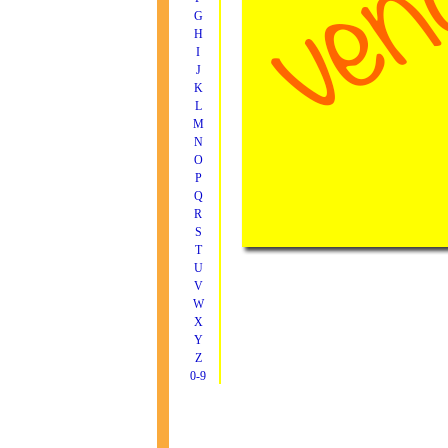
G
H
I
J
K
L
M
N
O
P
Q
R
S
T
U
V
W
X
Y
Z
0-9