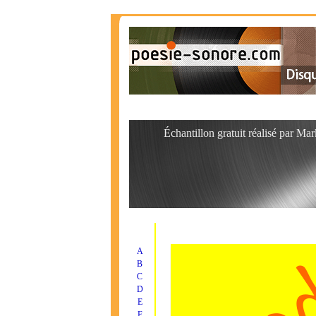
Échantillon gratuit réalisé par M
A
B
C
D
E
F