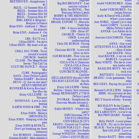
together
wood
BEETHOVEN - Symphonies 1
Big Bill BROONZY - Last
André VERCHUREN - Alma
A
& 2
session volume 1
española
BIZZL - 12 Sommer Hits 82
Billy Joe ROYAL - Test
André VERCHUREN - Un
BIZZL - Sommer Hits 83
Pressing [White Label]
certain frisson
BIZZL - Sommer Hits 84
BOBBY & THE MIDNITES -
Andy & David WILLIAMS -
BIZZL - Tropical Hits 87
Where the beat meets the street
What's your name
BMG ARIOLA Belgium -
BRASIL EXPORT 73 - Brussels
Ann SOREL - Quand j'ai si mal
Bonjour la France
Trade Fair
Annie CORDY - Le rock à
Brian ENO - Ambient 1 - Music
CBS - 4 slows enchaînés
Médor [White Label]
for airports
CBS - Slows 87
ANTAR - Les Fables de la
Brian ENO - Ambient 4 - On
CHARLIE - Charlie (5)
Fontaine
Land
CHER - Love and
Antoine GIACOMONI - Vieni
CBS - Été 73 vol.1
understanding
vieni
Céline DION - I'm alive
Chris DE BURGH - Flying
ANYA - One word
Céline DION - My heart will go
colours
ATTENTION À LA MARCHE
on
Christine McVIE - Love will
- Slow d'enfer
CHILL FAC-TORR - Twist
show us how
Axel BAUER - Jessy
(round'n'round)
Cliff RICHARD - Now you see
Axel BAUER - L'arc-en-ciel
CHURCH - Starfish
me, now you don't
BARGES - La pitxuri
AL
CLASH - The Magnificent
COCA-COLA Chansons
Barry WHITE - Put me in your
Seven / The Call Up
COCA-COLA Disco
mix (radio edit)
CULTURE DANCE 7 - House
COLD CHISEL - East
BASSLINE BOYS - We will
Mix
CONCRETE BLONDE -
rock you
A
CURE - Pornography
Caroline
BATTIATO - Cuccurucucu
DAVE - Dave [White Label]
DÉCLARATION (fiscale) 1964
BB DOC - Lolo ganzaman / Nul
Debbie HARRY - Rockbird
DELHAY/LECOUDE - Succès
edge
DEVO - Q: Are we not men?
de Paris
BEE GEES - Paying the price of
A
DEXYS MIDNIGHT
Dizzy GILLESPIE - Sonny
love
RUNNERS & Kevin Rowland -
Rollins / Sonny Stitt sessions
Bernard LAVILLIERS - Saïgon
AL
Too-Rye-Ay
Django REINHARDT n°73610
BIBIE - En souvenir de moi
A
Dizzy GILLESPIE - At
[White Label]
[Pré-Planning]
Newport
DVORAK - Symphonie du
BIG T Scotch whisky - Europe
DONOVAN - Love is only
Nouveau Monde (extraits) -
1
feeling
MIKAL
Bill HALEY & the Comets -
EARTH WIND & FIRE - The
Eddie MONEY - Where's the
Chaussettes PHILDAR
very best
party?
Bill LABOUNTY - Livin'it up
Elton JOHN - Believe
EMI Christmas 1974
Bill PRITCHARD - Number
A
[MONOFACE]
ENCYCLOPAEDIA
five
Elton JOHN - Sleeping with the
UNIVERSALIS 1972
Billy SWAN - Lover please
past
ERATO - Concert sur 3 siècles
BLACK - Fly up to the moon
A
Elton JOHN & RUPAUL -
FLESH FOR LULU - Final
BLACK - You're a big girl now
Don't go breaking my heart
vinyl (and live flesh)
Bob GELDOF - Love or
(remixes)
George WINSTON - December
something
Eric BURDON - Starportrait
Gilles LANGOUREAU
Bonnie RAITT - Baby come
A
Etienne DAHO - Mon manège à