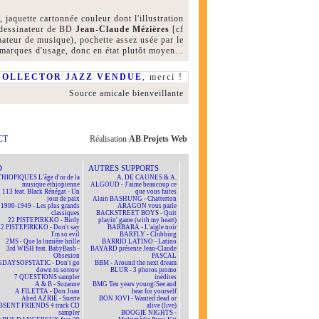
 jaquette cartonnée couleur dont l'illustration
u dessinateur de BD
Jean-Claude Mézières
[cf
mateur de musique), pochette assez usée par le
marques d'usage, donc en état plutôt moyen...
COLLECTOR JAZZ VENDUE
, merci !
Source amicale bienveillante
CT
Réalisation
AB Projets Web
D
AUTRES SUPPORTS
HIOPIQUES L'âge d'or de la
A. DE CAUNES & A.
musique éthiopienne
ALGOUD - J'aime beaucoup ce
113 feat. Black Rénégat - Un
que vous faites
jour de paix
Alain BASHUNG - Chatterton
1900-1949 - Les plus grands
ARAGON vous parle
classiques
BACKSTREET BOYS - Quit
22 PISTEPIRKKO - Birdy
playin' game (with my heart)
22 PISTEPIRKKO - Don't say
BARBARA - L'aigle noir
I'm so evil
BARFLY - Clubbing
2MS - Que la lumière brille
BARRIO LATINO - Latino
3rd WISH feat. BabyBash -
BAYARD présente Jean-Claude
Obsesion
PASCAL
5DAYSOFSTATIC - Don't go
BBM - Around the next dream
down to sorrow
BLUR - 3 photos promo
7 QUESTIONS sampler
inédites
A & B - Suzanne
BMG Ten years young/See and
A FILETTA - Don Juan
hear for yourself
Abed AZRIÉ - Suerte
BON JOVI - Wanted dead or
BSENT FRIENDS 4 track CD
alive (live)
sampler
BOOGIE NIGHTS -