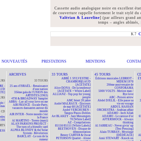
Cassette audio analogique noire en excellent état,
de couverture rappelle fortement le trait stylé d
Valérian & Laureline
] (par ailleurs grand a
temps – angles abîmés, 
K7
NOUVEAUTÉS
PRESTATIONS
MENTIONS
CONTA
ARCHIVES
33 TOURS
45 TOURS
C
ABBÉ J. SYLVESTRE -
Éditions musicales LEBRIOT -
ÉT
URS
33 TOURS
CHAMBORIGAUD
MIDEM 1970
[ACÉTATE]
20ème anniversaire de
RE -
25 ans d'ISRAËL - Renaissance
Alice DONA - De la tendresse
CONFORAMA
AUD
d'une nation
[ACÉTATE + White Label]
5000 VOLTS - Motion man /
TE]
33ème gala de l'UNION des
ALLIANZ - Top pop for young
Bye love
ARTISTES (1963)
people
ABC - Poison arrow
URS
4TH & BROADWAY Sampler
AMC feiert 20 jahre
Abdel DJELIL - Elle passe sa
ABBA - Lay all your love on me
ht /
André MALRAUX - Discours
vie en voyage
AIR FRANCE - Escale-Party,
tmas
de mai 68 [ACÉTATE]
ABDUL HASSAN
vacances dansantes autour du
André VERCHUREN -
ORCHESTRA - Arabian affair
monde
CD
Tangos/Pasos-Dobles
ADAMO - Inch'Allah
AIR INTER - Notre monde c'est
Art BLAKEY - Jazz Messengers
ADAMO - Le carosse d'or
6
edes
la France
70 [White Label]
AFTERSHOCK - Always
190
Al MARTINO - Torero (maxi)
AZ - Compilations
thinking
ALAN PARSONS PROJECT -
RTS
85150/85151 [White Labels]
Al JARREAU - Never givin' up
The turn of a friendly card
BEETHOVEN - Disque de
[Test Pressing]
ALPHA BLONDY & the Solar
NESS
démonstration
Alain TURBAN - Mystique
System - Révolution
Benny CARTER & Oscar
[DÉDICACÉ]
A
BARCLAY - Le son de la
PETERSON Quartet - Alone
Amii STEWART - Knock on
rumeur