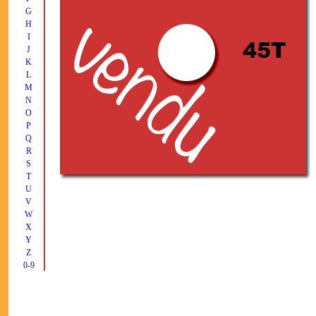
G
H
I
J
K
L
M
N
O
P
Q
R
S
T
U
V
W
X
Y
Z
0-9