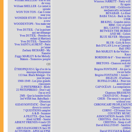
William SHELLER - Fier et fou
Winston JARRETT - Natty will
de vous
fly again
William SHELLER - Le carnet à
AUTECHRE - Cichlisuite
spirale
mechanically reclaimed
WON TON TON - Can I come
BÉNABAR - Le dîner
near you
BABA YAGA - Back in the
WONDER STUFF - The size of
USSR
a cow
BB KING - Grandes mitos
WOODENTOPS - You make me
BBM - City of gold
feel
BEL CANTO - Rumour
Yves DUTEIL - J'ai la guitare
BETWEEN THE BURIED
qui me démange
AND ME - Colors
Yves DUTEIL - Prendre un
BLUE SILVER - Musiques
enfant (à Martine)
d'Algérie
Yves DUTEIL - Tarentelle
BLUR - Girls & boys
Yves SAINT-LAURENT - Paris
Bob DYLAN Live at Carnegie
je t'aime
Hall 1963
Zachary RICHARD - My
Bob MARLEY & the Wailers -
Nanette
Kaya
Ziggy MARLEY & the Melody
BORDERS & 6° - Your musical
Makers - Tomorrow people
passport
BRETONS - Chanson rock été
CD
2007
ÉTHIOPIQUES L'âge d'or de la
Brigitte FONTAINE - Ah que la
musique éthiopienne
vie est belle
113 feat. Black Rénégat - Un
Brigitte FONTAINE + Areski +
jour de paix
HIGELIN - D'ailleurs
1900-1949 - Les plus grands
BUFFALO GRILL - Pour ton
classiques
anniversaire
22 PISTEPIRKKO - Birdy
CAP OCÉAN - La compilation
22 PISTEPIRKKO - Don't say
océane
I'm so evil
Chantons BRASSENS
2MS - Que la lumière brille
CHATS D'OC - Pompe 2
3rd WISH feat. BabyBash -
CHER - The music's no good
Obsesion
without you
65DAYSOFSTATIC - Don't go
CHRONICART/PEOPLESOUN
down to sorrow
- Chronic'Organic
7 QUESTIONS sampler
CORNU - CD bonus live
A & B - Suzanne
COUNTRY MUSIC
A FILETTA - Don Juan
ASSOCIATION Awards 1993
Abed AZRIÉ - Suerte
CRISTINA - Doll in the box
ABSENT FRIENDS 4 track CD
CRISTINA - Sleep it off
sampler
David HALLYDAY - Satellite
ABUS DANGEREUX face 39
(2004)
ACTIVISION - APOCALYPSE
David SYLVIAN & Robert