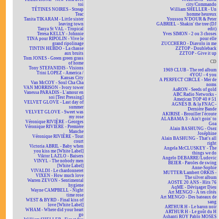
toi
city/Commando
TÉTINES NOIRES - Streap
William SHELLER - Un
Teac
homme heureux
Tanita TIKARAM - Little sister
Youssou N'DOUR & Peter
leaving town
GABRIEL - Shakin' the tree (DJ
Tanya St VAL - Tropical
edit)
Teresa KELLY - Johnnie
Yves SIMON - 2 ou 3 choses
TINA pour RIPOLIN - Vive le
pour elle
grand ripolinage
ZUCCHERO - Diavolo in me
TINTIN HEBDO - La chasse
ZZTOP - Doubleback
aux bruits
ZZTOP - Give it up
Tom JONES - Green green grass
CD
of home
Tony STEFANIDIS - Visions
1969 CLUB - The red album
Trini LOPEZ - America /
4YOU - 4 you
Kansas City
A PERFECT CIRCLE - Mer de
Van McCOY - Soul Cha Cha
noms
VAN MORRISON - Ivory tower
AaRON - Seeds of gold
Vanessa PARADIS - L'amour en
ABC Radio Networks -
soi [Test Pressing]
American TOP 40 # 51
VELVET GLOVE - Last day of
AGNÈS B. & la FNAC -
summer
Dernière Bande
VELVET GLOVE - Sweet was
AKIRISE - Brouiller l'écoute
my rose
ALABAMA 3 - Ain't goin' to
Véronique RIVIÈRE - Georges
Goa
Véronique RIVIÈRE - Première
Alain BASHUNG - Osez
Manche
Joséphine
Véronique RIVIÈRE - Tout
Alain BASHUNG - That's all
court
right
Victoria ABRIL - Baby when
Angela McCLUSKEY - The
you kiss me [White Label]
things we do
Viktor LAZLO - Baisers
Angelo DEBARRE/Ludovic
VINYL - The nobody men
BEIER - Paroles de swing
[White Label]
Anne-Sophie
VIVALDI - Le chardonneret
MUTTER/Lambert ORKIS -
VIXEN - How much love
The silver album
Warren ZEVON - Sentimental
AOSTE 20 ANS - Hits 76
hygiene
AqME - Dévisager Dieu
Wayne CAMPBELL - Night
Art MENGO - À tes côtés
time rose
Art MENGO - Des bateaux de
WEST & BYRD - Final kiss of
sang
love [White Label]
ARTHUR H - Le baron noir
WHAM - Where did your heart
ARTHUR H - Le goût du H
go
Ashanti ROY Pablo MOSES