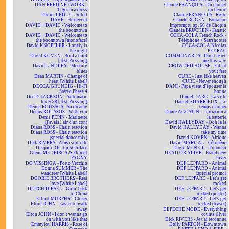
DAN REED NETWORK -
Claude FRANÇOIS - Du pain et
Tiger in a dress
du beurre
Daniel LEDUC - Soleil
Claude FRANÇOIS - Reste
DAVE - Hurlevent
Claude ROGEN - Fantaisie
DAVID + DAVID - Welcome to
Impromptu op. 66 de Chopin
the boomtown
Claudia BRÜCKEN - Fanatic
DAVID + DAVID - Welcome to
COCA-COLA French Rock -
the boomtown [monoface]
Téléphone + Starshooter
David KNOPFLER - Lonely is
COCA-COLA Nicolas
the night
PEYRAC
David KOVEN - Bord à bord
COMMUNARDS - Don't leave
[Test Pressing]
me this way
David LINDLEY - Mercury
CROWDED HOUSE - Fall at
blues
your feet
Dean MARTIN - Change of
CURE - Just like heaven
heart [White Label]
CURE - Never enough
DECCA/GRUNDIG - Hi-Fi
DANI - Papa vient d'épouser la
Stéréo Phase 4
bonne
Dee D. JACKSON - Automatic
Daniel DARC - La ville
lover 88 [Test Pressing]
Danielle DARRIEUX - Le
Démis ROUSSOS - So dreamy
temps d'aimer
Démis ROUSSOS - With you
Dante AGOSTINI - Initiation à
Denis PEPIN - Marinette
la batterie
(j'avais l'air d'un con)
David HALLYDAY - Ooh la la
Diana ROSS - Chain reaction
David HALLYDAY - Wanna
Diana ROSS - Chain reaction
take my time
(special dance mix)
David KOVEN - Afrique
Dick RIVERS - Ainsi soit-elle
David MARTIAL - Célimène
Disque d'Or Top 50 biface
David Mc NEIL - Tiramisu
Glenn MEDEIROS & Florent
DEAD OR ALIVE - Brand new
PAGNY
lover
DO VISSINGA - Porto Vecchio
DEF LEPPARD - Animal
Donna SUMMER - The
DEF LEPPARD - Animal
wanderer [White Label]
(spécial promo)
DOOBIE BROTHERS - Real
DEF LEPPARD - Let's get
love [White Label]
rocked
DUTCH DIESEL - Goin' back
DEF LEPPARD - Let's get
to China
rocked (poster)
Elliott MURPHY - Closer
DEF LEPPARD - Let's get
Elton JOHN - Easier to walk
rocked (teaser)
away
DEPECHE MODE - Everything
Elton JOHN - I don't wanna go
counts (live)
on with you like that
Dick RIVERS - Je t'ai reconnue
Emmylou HARRIS - Rose of
Dolly PARTON - Downtown