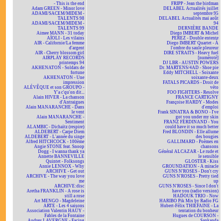
- This is the end
FRIPP - Jean the birdman
Adam GREEN - Minor love
DELABEL Actualités juillet
ADAMI/SACEM/MIDEM -
septembre 95
TALENTS 98
DELABEL Actualités mai août
ADAMI/SACEM/MIDEM -
94
TALENTS 99
DERNIÈRE BANDE
Aimee MANN - 31 today
Diego IMBERT & Michel
AÏOLI - Les vilains
PEREZ - Double entente
AIR - Californie/La femme
Diego IMBERT Quartet - À
d'argent
l'ombre du saule pleureur
AIR - Cherry blossom girl
DIRE STRAITS - Heavy fuel
AIRPLAY RECORDS
[numéroté]
printemps 94
DJ LBR - AUSTIN POWERS
AKHENATON - Soldats de
Dr. MARTENS/4AD - Shoe pie
fortune
Eddy MITCHELL - Soixante
AKHENATON - Une
soixante-deux
impression
FATALS PICARDS - Droit de
ALÉVÊQUE et son GROUPO -
véto
Y'a c'qu'on dit...
FOO FIGHTERS - Resolve
Alain HIVER - La chanson
FRANCE CARTIGNY
d'Antraigues
Françoise HARDY - Modes
Alain MANARANCHE - Dans
d'emploi
le vent
Frank SINATRA & BONO - I've
Alain MANARANCHE -
got you under my skin
Sentiment
FRANZ FERDINAND - You
ALAMBIC - Dichaïtz (respire)
could have it so much better
ALDEBERT - Carpe Diem
Fred BLONDIN - Elle allume
ALDEBERT - L'année du singe
des bougies
Alfred HITCHCOCK - 100ème
GALLIMARD - Poèmes en
Angie STONE feat. Snoop
chansons
Dogg - I wanna thank ya
Général ALCAZAR - Le rude et
Annette BANNEVILLE
le sensible
Quintet - Folksongs
GLOSTER - Kiss
Annie LENNOX - Why
GROUNDATION - A miracle
ARCHIVE - Get out
GUNS N'ROSES - Don't cry
ARCHIVE - The way you love
GUNS N'ROSES - Pretty tied
me
up
ARCHIVE:disc
GUNS N'ROSES - Since I don't
Aretha FRANKLIN - A rose is
have you (radio version)
still a rose
HADOUK TRIO - Now
Art MENGO - Magdeleine
HARIBO Pik Mix by Radio FG
ARTE - Les 4 saisons
Hubert-Félix THIÉFAINE - La
Association Valentin HAÜY -
tentation du bonheur
Fables de la Fontaine
Hugues de COURSON -
Audrey LAVERGNE - Facing
Sankanda