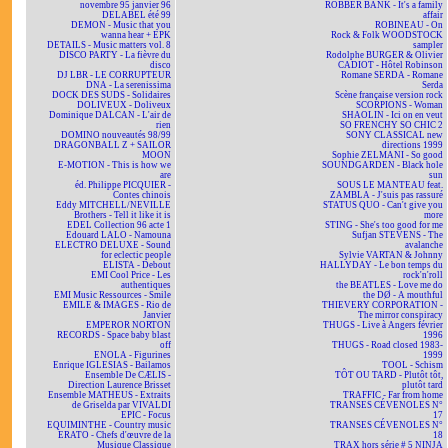
novembre 95 janvier 96
ROBBER BANK - It's a family
DELABEL été 99
affair
DEMON - Music that you
ROBINEAU - On
wanna hear + EPK
Rock & Folk WOODSTOCK
DETAILS - Music matters vol. 8
sampler
DISCO PARTY - La fièvre du
Rodolphe BURGER & Olivier
disco
CADIOT - Hôtel Robinson
DJ LBR - LE CORRUPTEUR
Romane SERDA - Romane
DNA - La serenissima
Serda
DOCK DES SUDS - Solidaires
Scène française version rock
DOLIVEUX - Doliveux
SCORPIONS - Woman
Dominique DALCAN - L'air de
SHAOLIN - Ici on en veut
rien
SO FRENCHY SO CHIC 2
DOMINO nouveautés 98/99
SONY CLASSICAL new
DRAGONBALL Z + SAILOR
directions 1999
MOON
Sophie ZELMANI - So good
E-MOTION - This is how we
SOUNDGARDEN - Black hole
are
sun
éd. Philippe PICQUIER -
SOUS LE MANTEAU feat.
Contes chinois
ZAMBLA - J'suis pas rassuré
Eddy MITCHELL/NEVILLE
STATUS QUO - Can't give you
Brothers - Tell it like it is
more
EDEL Collection 96 acte 1
STING - She's too good for me
Edouard LALO - Namouna
Sufjan STEVENS - The
ELECTRO DELUXE - Sound
avalanche
for eclectic people
Sylvie VARTAN & Johnny
ELISTA - Debout
HALLYDAY - Le bon temps du
EMI Cool Price - Les
rock'n'roll
authentiques
the BEATLES - Love me do
EMI Music Ressources - Smile
the DØ - A mouthful
EMILE & IMAGES - Rio de
THIEVERY CORPORATION -
Janvier
The mirror conspiracy
EMPEROR NORTON
THUGS - Live à Angers février
RECORDS - Space baby blast
1996
off
THUGS - Road closed 1983-
ENOLA - Figurines
1999
Enrique IGLESIAS - Bailamos
TOOL - Schism
Ensemble De CÆLIS -
TÔT OU TARD - Plutôt tôt,
Direction Laurence Brisset
plutôt tard
Ensemble MATHEUS - Extraits
TRAFFIC - Far from home
de Griselda par VIVALDI
TRANSES CÉVENOLES N°
EPIC - Focus
17
EQUIMINTHE - Country music
TRANSES CÉVENOLES N°
ERATO - Chefs d'œuvre de la
18
Musique Classique
TRAX hors série # 5 NINJA