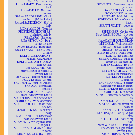
lion (it's time to go)
Black
Richard MARX - Keep coming
ROMANCE - Dance my way to
back
your heart
Richard MARX - Now and
Rose LAURENS - Africa
forever
ROXY MUSIC - Avalon
Richard SANDERSON - Check
RUN DMC - Walk this way
on the list [White Label]
SCORPIONS - Wind of change
Richard SANDERSON - She's a
(maxi)
lady
SCRITTI POLITTI - Lover to
RICKY AMIGOS - Téquila
fall
RIGHTEOUS BROTHERS -
SEPTEMBER - Cry for you
Unchained melody
Serge GAINSBOURG - Love on
Rika ZARAÏ - Hallelou
the beat
RITA MITSOUKO - Don't
Serge GAINSBOURG & Eddy
forget the nite
MITCHELL - Vieille canaille
Robert PALMER - Happiness
SHEILA - Spacer remix 98 ²
Rod STEWART - This old heart
SHONA - Elodie mon rêve
of mine
Sidney BECHET - Petite fleur /
ROLLING BIDOCHONS -
Dans les rues d'Antibes
Jumpin' Jack Flasque
Sinead O'CONNOR - Jump in
ROLLING STONES - Honky
the river [Test Pressing]
tonk women
SISTER SLEDGE - He's the
Ron GOODWIN - Ces
greatest dancer
merveilleux fous volants...
SISTERS OF MERCY - All
[White Label]
along the watchtower
Roy ROBY - Time for dancing
SISTERS OF MERCY -
RUDY La Scala - Woman
Dominion
SALT'N'PEPA - You showed me
SKUNK ANANSIE - Secretly
SANDRA - Secret land
(Armand van Helden remix)
(remixes)
SMITHEREENS feat. Belinda
SANTA ESMERALDA - C'est
CARLISLE - Blue period
magnifique [White Label]
SONY - Test record for cartridge
SCORPIONS - Don't believe her
file
SCORPIONS - Wind of change
SPANDAU BALLET - True
SCRITTI POLITTI - Boom there
SPARKS - Music that you can
she was
dance to
SENATOR KING - Rock your
SPINNERS - I'll be around
baby
STATUS QUO - Can't give you
SG GIGANTE - Fumar é matar
more
saudades [White Label]
STEEL PULSE - Soul of my
SHAMEN - Move any mountain
soul
Progen 91
Steve WINWOOD - Don't you
SHIRLEY & COMPANY - I like
know what the night can do
to dance
[White Label]
SHOPPING AT ORLY - Hors
STONE ROSES - What the