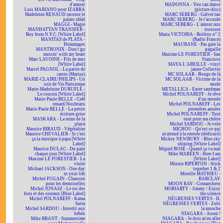
d'amour
MADONNA - You can dance
Luis MARIANO pour IZARRA
(picture-disc)
Madeleine RENAUD raconte le
MARC SEBERG - Galver'ran
palais idéal
MARC SEBERG - Je t'accorde
MAGGI - Magie
MARC SEBERG - L'amour aux
MANHATTAN TRANSFER -
trousses
Boy from N.Y.C. [White Label]
Maria VICTORIA - Boléros n° 2
MANITAS de PLATA -
(Radio France)
Hommages
MAURANE - Pas gaie la
MANTRONIX - Don't go
pagaille
messin' with my heart
Maxime LE FORESTIER - San
Marc LAVOINE - Fils de moi
Francisco
[White Label]
MAYA L'ABEILLE - vinyl
Marcel PAGNOL - La partie de
jaune Collector
cartes (Marius)
MC SOLAAR - Bouge de là
MARIE-CLAIRE/PHILIPS - Un
MC SOLAAR - Victime de la
soir de Vie Parisienne
mode
Marie-Madeleine DURUFLÉ -
METALLICA - Enter sandman
Le coucou [White Label]
Michel POLNAREFF - Je rêve
Marie-Paule BELLE - Café
d'un monde
renard/Nosferatu
Michel POLNAREFF - Les
Marie-Paule BELLE - La petite
premières années
écriture grise
Michel POLNAREFF - Tout
MASKARA - La reine de la
tout pour ma chérie
playa
Michel SARDOU - Je vole
Maurice BIRAUD - Végétaline
MICHOU - Qu'est-ce qui
Maurice CHEVALIER - Si c'est
m'attend à la rentrée (dédicacé)
ça la musique à papa [White
Mickey NEWBURY - Blue sky
Label]
shining [White Label]
Maurice DULAC - Du pain
Miguel BOSÉ - Quand ça va mal
chaque jour [White Label]
Mike MAREEN - Here I am
Maxime LE FORESTIER - La
[White Label]
visite
Minnie RIPERTON - Stick
Michael JACKSON - One day
together 1 & 2
in your life
Mireille MATHIEU -
Michel FUGAIN - Chanson
BARCLAY
pour les demoiselles
MOON RAY - Comanchero
Michel JONASZ - Le roi des
MORIARTY - Jimmy / Enjoy
fous et des oiseaux [Blue Label]
the silence
Michel POLNAREFF - Kama
NÉGRESSES VERTES - IL
Sutra
NÉGRESSES VERTES - Zobi
Michel SARDOU - Interdit aux
la mouche
bébés
NIAGARA - Assez !
Mike BRANT - Summertime
NIAGARA - Je dois m'en aller