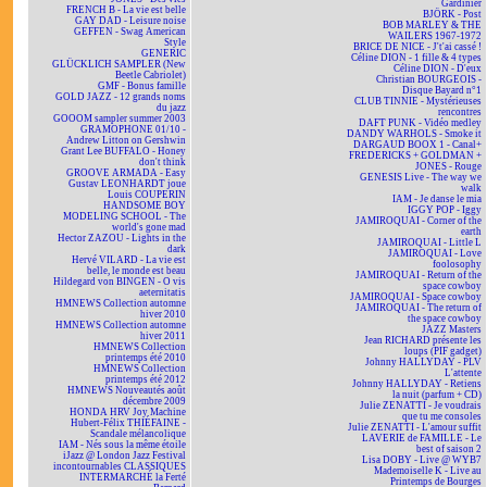
Gardinier
FRENCH B - La vie est belle
BJÖRK - Post
GAY DAD - Leisure noise
BOB MARLEY & THE
GEFFEN - Swag American
WAILERS 1967-1972
Style
BRICE DE NICE - J't'ai cassé !
GENERIC
Céline DION - 1 fille & 4 types
GLÜCKLICH SAMPLER (New
Céline DION - D'eux
Beetle Cabriolet)
Christian BOURGEOIS -
GMF - Bonus famille
Disque Bayard n°1
GOLD JAZZ - 12 grands noms
CLUB TINNIE - Mystérieuses
du jazz
rencontres
GOOOM sampler summer 2003
DAFT PUNK - Vidéo medley
GRAMOPHONE 01/10 -
DANDY WARHOLS - Smoke it
Andrew Litton on Gershwin
DARGAUD BOOX 1 - Canal+
Grant Lee BUFFALO - Honey
FREDERICKS + GOLDMAN +
don't think
JONES - Rouge
GROOVE ARMADA - Easy
GENESIS Live - The way we
Gustav LEONHARDT joue
walk
Louis COUPERIN
IAM - Je danse le mia
HANDSOME BOY
IGGY POP - Iggy
MODELING SCHOOL - The
JAMIROQUAI - Corner of the
world's gone mad
earth
Hector ZAZOU - Lights in the
JAMIROQUAI - Little L
dark
JAMIROQUAI - Love
Hervé VILARD - La vie est
foolosophy
belle, le monde est beau
JAMIROQUAI - Return of the
Hildegard von BINGEN - O vis
space cowboy
aeternitatis
JAMIROQUAI - Space cowboy
HMNEWS Collection automne
JAMIROQUAI - The return of
hiver 2010
the space cowboy
HMNEWS Collection automne
JAZZ Masters
hiver 2011
Jean RICHARD présente les
HMNEWS Collection
loups (PIF gadget)
printemps été 2010
Johnny HALLYDAY - PLV
HMNEWS Collection
L'attente
printemps été 2012
Johnny HALLYDAY - Retiens
HMNEWS Nouveautés août
la nuit (parfum + CD)
décembre 2009
Julie ZENATTI - Je voudrais
HONDA HRV Joy Machine
que tu me consoles
Hubert-Félix THIÉFAINE -
Julie ZENATTI - L'amour suffit
Scandale mélancolique
LAVERIE de FAMILLE - Le
IAM - Nés sous la même étoile
best of saison 2
iJazz @ London Jazz Festival
Lisa DOBY - Live @ WYB7
incontournables CLASSIQUES
Mademoiselle K - Live au
INTERMARCHÉ la Ferté
Printemps de Bourges