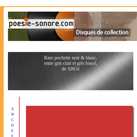
Rare pochette noir & blanc,
entre gris clair et gris foncé,
de JiJiGé
A
B
C
D
E
F