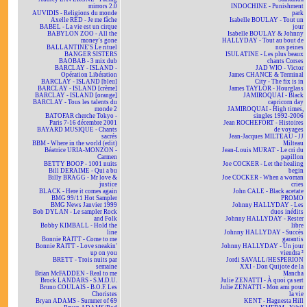
mirrors 2.0
INDOCHINE - Punishment
AUVIDIS - Religions du monde
park
Axelle RED - Je me fâche
Isabelle BOULAY - Tout un
BABEL - La vie est un cirque
jour
BABYLON ZOO - All the
Isabelle BOULAY & Johnny
money's gone
HALLYDAY - Tout au bout de
BALLANTINE'S Le rituel
nos peines
BANGER SISTERS
ISULATINE - Les plus beaux
BAOBAB - 3 mix dub
chants Corses
BARCLAY - ISLAND -
JAD WIO - Victor
Opération Libération
James CHANCE & Terminal
BARCLAY - ISLAND [bleu]
City - The fix is in
BARCLAY - ISLAND [crème]
James TAYLOR - Hourglass
BARCLAY - ISLAND [orange]
JAMIROQUAI - Black
BARCLAY - Tous les talents du
capricorn day
monde 2
JAMIROQUAI - High times,
BATOFAR cherche Tokyo -
singles 1992-2006
Paris 7-16 décembre 2001
Jean ROCHEFORT - Histoires
BAYARD MUSIQUE - Chants
de voyages
sacrés
Jean-Jacques MILTEAU - JJ
BBM - Where in the world (edit)
Milteau
Béatrice URIA-MONZON -
Jean-Louis MURAT - Le cri du
Carmen
papillon
BETTY BOOP - 1001 nuits
Joe COCKER - Let the healing
Bill DERAIME - Qui a bu
begin
Billy BRAGG - Mr love &
Joe COCKER - When a woman
justice
cries
BLACK - Here it comes again
John CALE - Black acetate
BMG 99/11 Hot Sampler
PROMO
BMG News Janvier 1999
Johnny HALLYDAY - Les
Bob DYLAN - Le sampler Rock
duos inédits
and Folk
Johnny HALLYDAY - Rester
Bobby KIMBALL - Hold the
libre
line
Johnny HALLYDAY - Succès
Bonnie RAITT - Come to me
garantis
Bonnie RAITT - Love sneakin'
Johnny HALLYDAY - Un jour
up on you
viendra ²
BRETT - Trois nuits par
Jordi SAVALL/HESPERION
semaine
XXI - Don Quijote de la
Brian McFADDEN - Real to me
Mancha
Brock LANDARS - S.M.D.U.
Julie ZENATTI - À quoi ça sert
Bruno COULAIS - B.O.F. Les
Julie ZENATTI - Mon ami pour
Choristes
la vie
Bryan ADAMS - Summer of 69
KENT - Hagnesta Hill