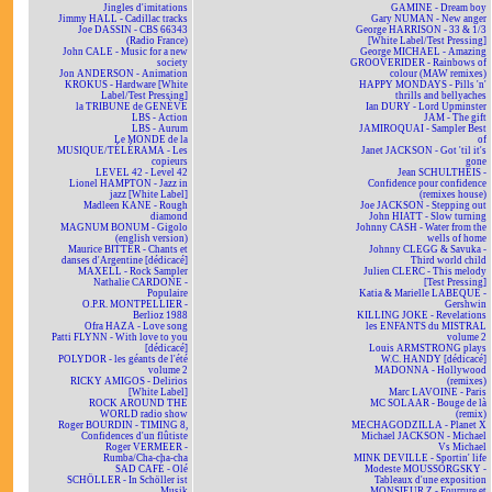
Jingles d'imitations
GAMINE - Dream boy
Jimmy HALL - Cadillac tracks
Gary NUMAN - New anger
Joe DASSIN - CBS 66343
George HARRISON - 33 & 1/3
(Radio France)
[White Label/Test Pressing]
John CALE - Music for a new
George MICHAEL - Amazing
society
GROOVERIDER - Rainbows of
Jon ANDERSON - Animation
colour (MAW remixes)
KROKUS - Hardware [White
HAPPY MONDAYS - Pills 'n'
Label/Test Pressing]
thrills and bellyaches
la TRIBUNE de GENÈVE
Ian DURY - Lord Upminster
LBS - Action
JAM - The gift
LBS - Aurum
JAMIROQUAI - Sampler Best
Le MONDE de la
of
MUSIQUE/TÉLÉRAMA - Les
Janet JACKSON - Got 'til it's
copieurs
gone
LEVEL 42 - Level 42
Jean SCHULTHEIS -
Lionel HAMPTON - Jazz in
Confidence pour confidence
jazz [White Label]
(remixes house)
Madleen KANE - Rough
Joe JACKSON - Stepping out
diamond
John HIATT - Slow turning
MAGNUM BONUM - Gigolo
Johnny CASH - Water from the
(english version)
wells of home
Maurice BITTER - Chants et
Johnny CLEGG & Savuka -
danses d'Argentine [dédicacé]
Third world child
MAXELL - Rock Sampler
Julien CLERC - This melody
Nathalie CARDONE -
[Test Pressing]
Populaire
Katia & Marielle LABEQUE -
O.P.R. MONTPELLIER -
Gershwin
Berlioz 1988
KILLING JOKE - Revelations
Ofra HAZA - Love song
les ENFANTS du MISTRAL
Patti FLYNN - With love to you
volume 2
[dédicacé]
Louis ARMSTRONG plays
POLYDOR - les géants de l'été
W.C. HANDY [dédicacé]
volume 2
MADONNA - Hollywood
RICKY AMIGOS - Delirios
(remixes)
[White Label]
Marc LAVOINE - Paris
ROCK AROUND THE
MC SOLAAR - Bouge de là
WORLD radio show
(remix)
Roger BOURDIN - TIMING 8,
MECHAGODZILLA - Planet X
Confidences d'un flûtiste
Michael JACKSON - Michael
Roger VERMEER -
Vs Michael
Rumba/Cha-cha-cha
MINK DEVILLE - Sportin' life
SAD CAFÉ - Olé
Modeste MOUSSORGSKY -
SCHÖLLER - In Schöller ist
Tableaux d'une exposition
Musik
MONSIEUR Z - Fourrure et