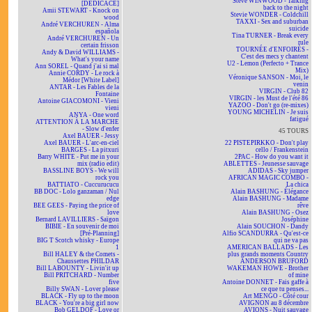
Steve WINWOOD - Talking
[DÉDICACÉ]
back to the night
Amii STEWART - Knock on
Stevie WONDER - Coldchill
wood
TAXXI - Sex and suburban
André VERCHUREN - Alma
suicide
española
Tina TURNER - Break every
André VERCHUREN - Un
rule
certain frisson
TOURNÉE d'ENFOIRÉS -
Andy & David WILLIAMS -
C'est des mecs y chantent
What's your name
U2 - Lemon (Perfecto + Trance
Ann SOREL - Quand j'ai si mal
Mix)
Annie CORDY - Le rock à
Véronique SANSON - Moi, le
Médor [White Label]
venin
ANTAR - Les Fables de la
VIRGIN - Club 82
Fontaine
VIRGIN - les Must de l'été 86
Antoine GIACOMONI - Vieni
YAZOO - Don't go (re-mixes)
vieni
YOUNG MICHELIN - Je suis
ANYA - One word
fatigué
ATTENTION À LA MARCHE
- Slow d'enfer
45 TOURS
Axel BAUER - Jessy
Axel BAUER - L'arc-en-ciel
22 PISTEPIRKKO - Don't play
BARGES - La pitxuri
cello / Frankenstein
Barry WHITE - Put me in your
2PAC - How do you want it
mix (radio edit)
ABLETTES - Jeunesse sauvage
BASSLINE BOYS - We will
ADIDAS - Sky jumper
rock you
AFRICAN MAGIC COMBO -
BATTIATO - Cuccurucucu
La chica
BB DOC - Lolo ganzaman / Nul
Alain BASHUNG - Élégance
edge
Alain BASHUNG - Madame
BEE GEES - Paying the price of
rêve
love
Alain BASHUNG - Osez
Bernard LAVILLIERS - Saïgon
Joséphine
BIBIE - En souvenir de moi
Alain SOUCHON - Dandy
[Pré-Planning]
Alfio SCANDURRA - Qu'est-ce
BIG T Scotch whisky - Europe
qui ne va pas
1
AMERICAN BALLADS - Les
Bill HALEY & the Comets -
plus grands moments Country
Chaussettes PHILDAR
ANDERSON BRUFORD
Bill LABOUNTY - Livin'it up
WAKEMAN HOWE - Brother
Bill PRITCHARD - Number
of mine
five
Antoine DONNET - Fais gaffe à
Billy SWAN - Lover please
ce que tu penses...
BLACK - Fly up to the moon
Art MENGO - Côté cour
BLACK - You're a big girl now
AVIGNON au 8 décembre
Bob GELDOF - Love or
AVIONS - Nuit sauvage