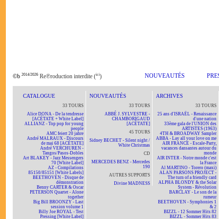
2014/2026
ici
NOUVEAUTÉS
PRE
©b
Re℗roduction interdite (
)
CATALOGUE
NOUVEAUTÉS
ARCHIVES
33 TOURS
33 TOURS
33 TOURS
Alice DONA - De la tendresse
ABBÉ J. SYLVESTRE -
25 ans d'ISRAËL - Renaissance
[ACÉTATE + White Label]
CHAMBORIGAUD
d'une nation
ALLIANZ - Top pop for young
[ACÉTATE]
33ème gala de l'UNION des
people
ARTISTES (1963)
45 TOURS
AMC feiert 20 jahre
4TH & BROADWAY Sampler
André MALRAUX - Discours
ABBA - Lay all your love on me
Sidney BECHET - Silent night /
de mai 68 [ACÉTATE]
AIR FRANCE - Escale-Party,
White Christmas
André VERCHUREN -
vacances dansantes autour du
Tangos/Pasos-Dobles
monde
CD
Art BLAKEY - Jazz Messengers
AIR INTER - Notre monde c'est
MERCEDES BENZ - Mercedes
70 [White Label]
la France
190
AZ - Compilations
Al MARTINO - Torero (maxi)
85150/85151 [White Labels]
ALAN PARSONS PROJECT -
AUTRES SUPPORTS
BEETHOVEN - Disque de
The turn of a friendly card
démonstration
ALPHA BLONDY & the Solar
Divine MADNESS
Benny CARTER & Oscar
System - Révolution
PETERSON Quartet - Alone
BARCLAY - Le son de la
together
rumeur
Big Bill BROONZY - Last
BEETHOVEN - Symphonies 1
session volume 1
& 2
Billy Joe ROYAL - Test
BIZZL - 12 Sommer Hits 82
Pressing [White Label]
BIZZL - Sommer Hits 83