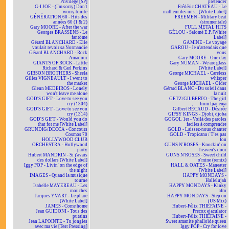
Privilège [SP]
pretender
G-I JOE - (I'm sorry) Don't
Frédéric CHATEAU - Le
worry tonite
malheur des uns... [White Label]
GÉNÉRATION 60 - Hits des
FREEMEN - Military beat
années 60 (1 & 2)
(strumentale)
Gary MOORE - After the war
FULL METAL HITS
Georges BRASSENS - Le
GÉLOU - Salomé E.P. [White
fantôme
Label]
Gérard BLANCHARD - Elle
GAMINE - Le voyage
voulait revoir sa Normandie
GAROU - Je n'attendais que
Gérard BLANCHARD - Rock
vous
Amadour
Gary MOORE - One day
GIANTS OF ROCK - Little
Gary NUMAN - We are glass
Richard & Carl Perkins
[White Label]
GIBSON BROTHERS - Sheela
George MICHAEL - Careless
Gilles VIGNEAULT - I went to
whisper
the market
George MICHAEL - Older
Glenn MEDEIROS - Lonely
Gérard BLANC - Du soleil dans
won't leave me alone
la nuit
GOD'S GIFT - Love to see you
GETZ/GILBERTO - The girl
cry (1304)
from Ipanema
GOD'S GIFT - Love to see you
Gilbert BÉCAUD - Désirée
cry (1314)
GIPSY KINGS - Djobi, djoba
GOD'S GIFT - Would you do
GOGOL 1er - Voilà des paroles
that for me [White Label]
faciles à comprendre
GRUNDIG/DECCA - Concours
GOLD - Laissez-nous chanter
Cosmos 70
GOLD - Tropicana / T'es pas
HOLLYWOOD CLUB
fou
ORCHESTRA - Hollywood
GUNS N'ROSES - Knockin' on
party
heaven's door
Hubert MANDRIN - Si j'avais
GUNS N'ROSES - Sweet child
des dollars [White Label]
o'mine (remix)
Iggy POP - Livin' on the edge of
HALL & OATES - Maneater
the night
[White Label]
IMAGES - Quand la musique
HAPPY MONDAYS -
tourne
Hallelujah
Isabelle MAYEREAU - Les
HAPPY MONDAYS - Kinky
mouches
afro
Jacques YVART - Le phare
HAPPY MONDAYS - Step on
[White Label]
(US Mix)
JAMES - Come home
Hubert-Félix THIÉFAINE -
Jean GUIDONI - Tous des
Precox ejaculator
putains
Hubert-Félix THIÉFAINE -
Jean LAPOINTE - Tu jongles
Sweet amanite phalloïde queen
avec ma vie [Test Pressing]
Iggy POP - Cry for love