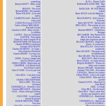
something
B-52's - Planet Claire
Bonnie RAITT - Baby come
BAB & ROLANDO 808 - Mas
back
que nada
BOONS - The score
BADGAM - SP 1428 [Black
Boum BOMO - Hit-parades
Label]
Brian WILSON - Love and
Barry RYAN with the Majority -
mercy
Eloïse
CAMOUFLAGE - Heaven (I
BEACH BOYS - Still cruisin /
want you)
Kokomo
CARAVELLI pour LOTUS
Bebu SILVETTI - Spring rain
Carlos Alberto IRIGARAY -
BEE GEES - The woman in you
Navidad Criolla
/ Stayin' alive
Caroline LOEB - Mots croisés /
Bernard MINET - Génération
Le téléfon
Bioman
CATHY - Tout est littérature
BEV & BOB - Hey Paula [T.P.]
CENTER - Navsiegda
BILLY & les Forbans - Au
Chant du 7ème Congrès de la
temps des surprises-parties
BONNETERIE (TP dédicacé)
BLACK CROWES - High head
Charles BORELLI présente
blues / A conspiracy
Georges SOLCHANY
Bob DYLAN - Gotta serve
Charles DUMONT - Je t'aime /
somebody
Nuit blanche à Honfleur
Bob GELDOF - The great song
Charlie SPAHN - Loving you,
of indifference
loving me
Bob SEGER - The fire inside
CHER - Gypsys, tramps and
BON JOVI - Bed of roses
thieves [White Label]
Boris DJIAN - Je t'aime encore
CHINA CRISIS - Black man ray
Brigitte BARDOT - Toutes les
CHOPPER - Lili/Heidi bleib
bêtes sont à aimer
blu [White Label]
Britney SPEARS - Sometimes
Chris EVERS - Ce n'est pas une
Caetano VELOSO - Este amor
vie
CANADA - Mourir les sirènes
Chris REA - I can hear your
Céline DION - I drove all night
heart beat
Céline DION - Mon ami m'a
Chubby CHECKER/Hank
quittée
BALLARD - The twist
Chantal GOYA - Monsieur le
[Acétate]
Chat Botté
CINDERELLA - Nobody's fool
CHIC - Le freak
Claudia BRÜCKEN - Absolute
Chris REA - On the beach
COLL - Pretty little girl [White
Chris REA - That's what they
Label]
always say (rainbow mix)
COLUCHE - La politique
CINDERELLA - Heartbreak
(revue de presse)
station
DADJE MEETING TIME -
CINDERELLA - Shelter me
Ybo libo
CLAN OF XYMOX -
DALIDA - Gigi in paradisco
Muscoviet mosquito