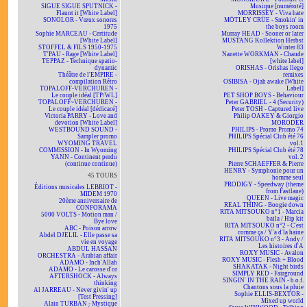
SIGUE SIGUE SPUTNICK -
Musique [numéroté]
Flaunt it [White Label]
MORRISSEY - Viva hate
SONOLOR - Vœux sonores
MÖTLEY CRÜE - Smokin' in
1975
the boys room
Sophie MARCEAU - Certitude
Murray HEAD - Sooner or later
[White Label]
MUSTANG Kollektion Herbst
STOFFEL & FILS 1950-1975
Winter 83
T'PAU - Rage [White Label]
Nanette WORKMAN - Chaude
TEPPAZ - Technique spatio-
[white label]
dynamic
ORISHAS - Orishas llego
Théâtre de l'EMPIRE -
remixes
compilation Rétro
OSIBISA - Ojah awake [White
TOPALOFF-VERCHUREN -
Label]
Le couple idéal [TP/WL]
PET SHOP BOYS - Behaviour
TOPALOFF~VERCHUREN -
Peter GABRIEL - 4 (Security)
Le couple idéal [dédicacé]
Peter TOSH - Captured live
Victoria PARRY - Love and
Philip OAKEY & Giorgio
devotion [White Label]
MORODER
WESTBOUND SOUND -
PHILIPS - Promo Promo 74
Sampler promo
PHILIPS Spécial Club été 76
WYOMING TRAVEL
vol.1
COMMISSION - In Wyoming
PHILIPS Spécial Club été 78
YANN - Continent perdu
vol. 2
(continue continue)
Pierre SCHAEFFER & Pierre
HENRY - Symphonie pour un
45 TOURS
homme seul
PRODIGY - Speedway (theme
Éditions musicales LEBRIOT -
from Fastlane)
MIDEM 1970
QUEEN - Live magic
20ème anniversaire de
REAL THING - Boogie down
CONFORAMA
RITA MITSOUKO n°1 - Marcia
5000 VOLTS - Motion man /
baila / Hip kit
Bye love
RITA MITSOUKO n°2 - C'est
ABC - Poison arrow
comme ça / Y'a d'la haine
Abdel DJELIL - Elle passe sa
RITA MITSOUKO n°3 - Andy /
vie en voyage
Les histoires d'A
ABDUL HASSAN
ROXY MUSIC - Avalon
ORCHESTRA - Arabian affair
ROXY MUSIC - Flesh + Blood
ADAMO - Inch'Allah
SHAKATAK - Night birds
ADAMO - Le carosse d'or
SIMPLY RED - Fairground
AFTERSHOCK - Always
SINGIN' IN THE RAIN - b.o.f.
thinking
Chantons sous la pluie
Al JARREAU - Never givin' up
Sophie ELLIS-BEXTOR -
[Test Pressing]
Mixed up world
Alain TURBAN - Mystique