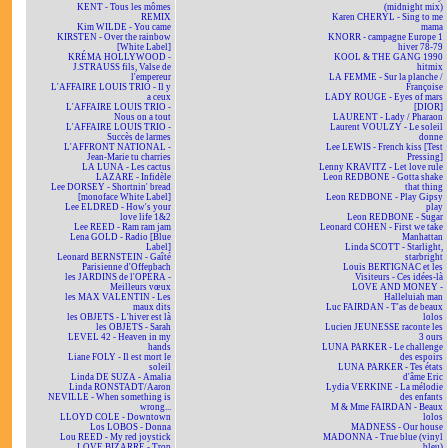
KENT - Tous les mômes
(midnight mix)
REMIX
Karen CHERYL - Sing to me
Kim WILDE - You came
mama
KIRSTEN - Over the rainbow
KNORR - campagne Europe 1
[White Label]
hiver 78-79
KRÉMA HOLLYWOOD -
KOOL & THE GANG 1990
J.STRAUSS fils, Valse de
hitmix
l'empereur
LA FEMME - Sur la planche /
L'AFFAIRE LOUIS TRIO - Il y
Françoise
a ceux
LADY ROUGE - Eyes of mars
L'AFFAIRE LOUIS TRIO -
[DIOR]
Nous on a tout
LAURENT - Lady / Pharaon
L'AFFAIRE LOUIS TRIO -
Laurent VOULZY - Le soleil
Succès de larmes
donne
L'AFFRONT NATIONAL -
Lee LEWIS - French kiss [Test
Jean-Marie tu charries
Pressing]
LA LUNA - Les cactus
Lenny KRAVITZ - Let love rule
LAZARE - Infidèle
Leon REDBONE - Gotta shake
Lee DORSEY - Shortnin' bread
that thing
[monoface White Label]
Leon REDBONE - Play Gipsy
Lee ELDRED - How's your
play
love life 1&2
Leon REDBONE - Sugar
Lee REED - Ram ram jam
Leonard COHEN - First we take
Lena GOLD - Radio [Blue
Manhattan
Label]
Linda SCOTT - Starlight,
Leonard BERNSTEIN - Gaîté
starbright
Parisienne d'Offenbach
Louis BERTIGNAC et les
les JARDINS de l'OPÉRA -
Visiteurs - Ces idées-là
Meilleurs vœux
LOVE AND MONEY -
les MAX VALENTIN - Les
Halleluiah man
maux dits
Luc FAIRDAN - T'as de beaux
les OBJETS - L'hiver est là
lolos
les OBJETS - Sarah
Lucien JEUNESSE raconte les
LEVEL 42 - Heaven in my
3 ours
hands
LUNA PARKER - Le challenge
Liane FOLY - Il est mort le
des espoirs
soleil
LUNA PARKER - Tes états
Linda DE SUZA - Amalia
d'âme Eric
Linda RONSTADT/Aaron
Lydia VERKINE - La mélodie
NEVILLE - When something is
des enfants
wrong...
M & Mme FAIRDAN - Beaux
LLOYD COLE - Downtown
lolos
Los LOBOS - Donna
MADNESS - Our house
Lou REED - My red joystick
MADONNA - True blue (vinyl
LOVE BIZARRE - Trop
bleu)