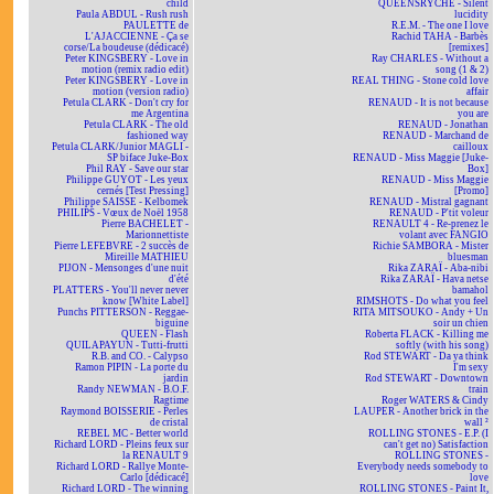
child
QUEENSRYCHE - Silent
Paula ABDUL - Rush rush
lucidity
PAULETTE de
R.E.M. - The one I love
L'AJACCIENNE - Ça se
Rachid TAHA - Barbès
corse/La boudeuse (dédicacé)
[remixes]
Peter KINGSBERY - Love in
Ray CHARLES - Without a
motion (remix radio edit)
song (1 & 2)
Peter KINGSBERY - Love in
REAL THING - Stone cold love
motion (version radio)
affair
Petula CLARK - Don't cry for
RENAUD - It is not because
me Argentina
you are
Petula CLARK - The old
RENAUD - Jonathan
fashioned way
RENAUD - Marchand de
Petula CLARK/Junior MAGLI -
cailloux
SP biface Juke-Box
RENAUD - Miss Maggie [Juke-
Phil RAY - Save our star
Box]
Philippe GUYOT - Les yeux
RENAUD - Miss Maggie
cernés [Test Pressing]
[Promo]
Philippe SAISSE - Kelbomek
RENAUD - Mistral gagnant
PHILIPS - Vœux de Noël 1958
RENAUD - P'tit voleur
Pierre BACHELET -
RENAULT 4 - Re-prenez le
Marionnettiste
volant avec FANGIO
Pierre LEFEBVRE - 2 succès de
Richie SAMBORA - Mister
Mireille MATHIEU
bluesman
PIJON - Mensonges d'une nuit
Rika ZARAÏ - Aba-nibi
d'été
Rika ZARAÏ - Hava netse
PLATTERS - You'll never never
bamahol
know [White Label]
RIMSHOTS - Do what you feel
Punchs PITTERSON - Reggae-
RITA MITSOUKO - Andy + Un
biguine
soir un chien
QUEEN - Flash
Roberta FLACK - Killing me
QUILAPAYUN - Tutti-frutti
softly (with his song)
R.B. and CO. - Calypso
Rod STEWART - Da ya think
Ramon PIPIN - La porte du
I'm sexy
jardin
Rod STEWART - Downtown
Randy NEWMAN - B.O.F.
train
Ragtime
Roger WATERS & Cindy
Raymond BOISSERIE - Perles
LAUPER - Another brick in the
de cristal
wall ²
REBEL MC - Better world
ROLLING STONES - E.P. (I
Richard LORD - Pleins feux sur
can't get no) Satisfaction
la RENAULT 9
ROLLING STONES -
Richard LORD - Rallye Monte-
Everybody needs somebody to
Carlo [dédicacé]
love
Richard LORD - The winning
ROLLING STONES - Paint It,