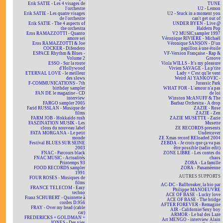
Erik SATIE - Les 4 visages de
TUNE
l'orchestre
U2 - Lemon
Erik SATIE - Les quatre visages
U2 - Stuck in a moment you
de l'orchestre
can't get out of
Erik SATIE - The 4 aspects of
UNDER BYEN - Live @
the orchestra
Haldern Pop
Eros RAMAZZOTTI - Quanto
V2 MUSIC sampler 1997
amore sei
Véronique RIVIÈRE - Michaël
Eros RAMAZZOTTI & Joe
Véronique SANSON - D'un
COCKER - Difendero
papillon à une étoile
ESPACE Rhythm & Blues -
VF-Version Française - Rap &
Volume 2
Groove
ESSO - Sur la route
Viola WILLS - It's my pleasure
d'Hollywood
Vivien SAVAGE - La p'tite
ETERNAL LOVE - le meilleur
Lady + C'est qu'le vent
des slows
Weird Al YANKOVIC -
F-COMMUNICATIONS - 7th
Jurassic Park
birthday sampler
WHAT FOR - L'amour n'a pas
FAN DE le magazine - CD
de loi
interview
Winston McANUFF & The
FARGO sampler 2005
Bazbaz Orchestra - A drop
Farid RUSSLAN - Musique de
ZAZIE - Rose
films
ZAZIE - Zen
FARM JOB - Hokkaïdo rush
ZAZIE MUSETTE - Zazie
FASZINATION MUSIK - Les
Musette
clous du nouveau label
ZE RECORDS presents
FATA MORGANA - Le petit
Undercover
monde
ZE Xmas record REloaded 2004
Festival BLUES SUR SEINE
ZEBDA - Je crois que ça va pas
2003
être possible (radio edit)
FNAC - Parcours black
ZONE LIBRE - Les contes du
FNAC MUSIC - Actualités
chaos
Printemps 93
ZORA - La famille
FOOD RECORDS sampler
ZORA - Panaméenne
1991
AUTRES SUPPORTS
FOUR ROSES - Musiques de
films
AC-DC - Ballbreaker, la bio par
FRANCE TELECOM - Easy
Philippe MANOEUVRE
techno
ACE OF BASE - Lucky love
Franz SCHUBERT - Quintette à
ACE OF BASE - The bridge
cordes D.956
AFTER FOREVER - Remagine
FRAY - Over my head (cable
AIR - Californie/Sexy boy
car)
ARMOR - Le bal des Laze
FREDERICKS + GOLDMAN +
Art MENGO - interview Alain
JONES - Des vies