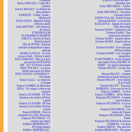
Cimarron
EARTH WIND & FIRE -
Enrico MACIAS - 2 ailes & 3
Saturday nite
plumes
Eddy MITCHELL - Lèche-
Enrico MACIAS - La France de
bottes blues
mon enfance
Eddy MITCHELL - Soixante
ENRIQUÉ - J'aime, J'aime...
soixante-deux
[dédicacé]
EDITH NYLON - Edith Nylon
ENZO ENZO - Blanche Neige
Edouard BAER - La bostella
[White Label]
ELEGANCE - Jamais de risque
Erik MONTRY - Des fleurs et
[Test Pressing]
des fusils
Etienne DAHO - Caribbean sea
ETHNIKOLOR
Etienne DAHO - Des
F.LEMARQUE/MARTIN
attractions désastre
CIRCUS - Succès de Paris
Etienne DAHO - Epaule tattoo
[White Label]
Etienne DAHO - Epaule tattoo
FÉLIX POTIN - Édition
(maxi)
spéciale inauguration super-
Etienne DAHO - Il ne dira pas
marché
[White Label]
FAMILLE FOUX - Un très
Etienne DAHO - Les voyages
joyeux Noël... [White Label]
immobiles
Félix FAIRANO - Moi je n'suis
EURYTHMICS - Sweet dreams
pas pressé [ACÉTATE]
(are made of this) REMIX 91
FFF - AC² N [White Label]
FARID - Un amour montagne
FIDO STEAKY - Les plus
Florent PAGNY - Ça fait des
belles musiques de films
nuits
FINE YOUNG CANNIBALS -
Florent PAGNY - Comme
The flame
d'habitude [Claude François]
France GALL - La chanson
Florent PAGNY - Jolie môme
d'Azima
[Léo Ferré]
Francis CABREL & Mercedes
Florent PAGNY - Tue-moi
SOSA - Yo vengo a ofrecer mi
FORBANS - Lève ton ful de là
corazon
Francis CABREL - Je rêve
Francis LEANDRI - EP Ton
Francis CABREL - Petite Marie
absence, ton silence [White
François FELDMAN - Comme
Label]
une évidence
Francis LEANDRI - SP Ton
François FELDMAN - Le p'tit
absence, ton silence [White
cireur
Label]
François FELDMAN - Les
Franck DIDIER - Pour la
valses de Vienne
première fois [Test Pressing]
François FELDMAN - Petit
François FELDMAN - Le
Frank
serpent qui danse
François FELDMAN & Joniece
Frédéric BERTHELOT -
JAMISON - J'ai peur
Privilège [maxi]
Frankie SMITH - The auction
Frédéric BERTHELOT -
Freddie MERCURY - The great