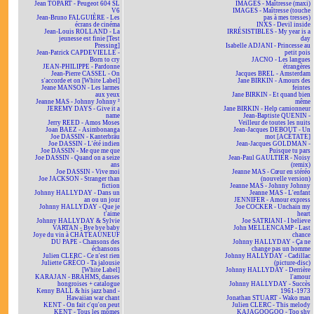
Jean TOPART - Peugeot 604 SL
IMAGES - Maîtresse (maxi)
V6
IMAGES - Maîtresse (touche
Jean-Bruno FALGUIÈRE - Les
pas à mes tresses)
écrans de cinéma
INXS - Devil inside
Jean-Louis ROLLAND - La
IRRÉSISTIBLES - My year is a
jeunesse est finie [Test
day
Pressing]
Isabelle ADJANI - Princesse au
Jean-Patrick CAPDEVIELLE -
petit pois
Born to cry
JACNO - Les langues
JEAN-PHILIPPE - Pardonne
étrangères
Jean-Pierre CASSEL - On
Jacques BREL - Amsterdam
s'accorde et on [White Label]
Jane BIRKIN - Amours des
Jeane MANSON - Les larmes
feintes
aux yeux
Jane BIRKIN - Et quand bien
Jeanne MAS - Johnny Johnny ²
même
JEREMY DAYS - Give it a
Jane BIRKIN - Help camionneur
name
Jean-Baptiste QUENIN -
Jerry REED - Amos Moses
Veilleur de toutes les nuits
Joan BAEZ - Asimbonanga
Jean-Jacques DEBOUT - Un
Joe DASSIN - Kanterbräu
mot [ACÉTATE]
Joe DASSIN - L'été indien
Jean-Jacques GOLDMAN -
Joe DASSIN - Me que me que
Puisque tu pars
Joe DASSIN - Quand on a seize
Jean-Paul GAULTIER - Noisy
ans
(remix)
Joe DASSIN - Vive moi
Jeanne MAS - Cœur en stéréo
Joe JACKSON - Stranger than
(nouvelle version)
fiction
Jeanne MAS - Johnny Johnny
Johnny HALLYDAY - Dans un
Jeanne MAS - L'enfant
an ou un jour
JENNIFER - Amour express
Johnny HALLYDAY - Que je
Joe COCKER - Unchain my
t'aime
heart
Johnny HALLYDAY & Sylvie
Joe SATRIANI - I believe
VARTAN - Bye bye baby
John MELLENCAMP - Last
Joye du vin à CHÂTEAUNEUF
chance
DU PAPE - Chansons des
Johnny HALLYDAY - Ça ne
échansons
change pas un homme
Julien CLERC - Ce n'est rien
Johnny HALLYDAY - Cadillac
Juliette GRÉCO - Ta jalousie
(picture-disc)
[White Label]
Johnny HALLYDAY - Derrière
KARAJAN - BRAHMS, danses
l'amour
hongroises + catalogue
Johnny HALLYDAY - Succès
Kenny BALL & his jazz band -
1961-1973
Hawaiian war chant
Jonathan STUART - Wako man
KENT - On fait c'qu'on peut
Julien CLERC - This melody
KENT - Tous les mômes
KAJAGOOGOO - Too shy