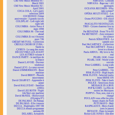
CMJ New Music Monthly 91 -
NIRVANA - Lithium
March 2001
NIRVANA - Rape me + All
CMJ New Music Monthly 92 -
apologies
April 2001
OCEANIA RECORDS - Why
COCA-COLA - Let's party
take a plane?
selection 2004
OPÉRA MULTI STEEL - Les
COCHONOU 25ème
martyrs
anniversaire - 3 grands succès
Oxmo PUCCINO - OX-clusif
COLDPLAY - Left right left
2001
right left
PASCALITO NEOSTALGIA
COLUMBIA - Artist News 4
TRIO - Citizen chanteur live in
mars 1998
NYC
COLUMBIA 96 - The road
Pat BENATAR - From 79 to 93
ahead
Pat METHENY - Zero tolerance
COLUMBIA Et toi t'écoutes
for silence
quoi ? 96
Patrick SÉBASTIEN - Le
CRÉDIT MUTUEL - Collection
samedi soir
CRÉOLE CHOIR OF CUBA -
Paul McCARTNEY - Collection
Tande-la
Paul McCARTNEY - From a
CYRIUS - Le sang des roses
lover to a friend
DÉCOUVREZ-LES AVANT
Paula ABDUL - My love is for
LES AUTRES volume 4
real
DANCE PARTY - le meilleur de
PEARL JAM - Gone
la Dance
PEARL JAM - World wide
Daniel LAVOIE - Docteur
suicide
tendresse
Peter GABRIEL - Long walk
Daniel LEVI - Le cœur ouvert
home
Daniel ZIMMERMANN - Bone
Peter GABRIEL - Up
machine
PINK FLOYD - High hopes
David BRIOT - Phonik
PINK FLOYD - Selected tracks
mouvement
from SHINE ON
David CHARVET - Apprendre à
PINK FLOYD - Take it back
aimer
POLICE - Selections from
David HALLYDAY - Satellite
MESSAGE IN A BOX
(2005)
POP & CORN - La Fête de
David LEE ROTH - Night
toutes les Musiques
life/She's my machine
POPPYS - Non, non, rien n'a
David McNEIL - Hollywood
changé
(Olympia 97)
POULAIN vous offre les plus
DE PALMAS - De Palmas
beaux chants de Noël
DE PALMAS - Elle s'ennuie
PUTUMAYO - Mali
DECCA - Highlights 1997-98
RASPIGAOUS - Mois d'août
DECCA release programme
(sers le jaune)
autumn 89
RENAUD - Dans la jungle
DELABEL Actualités
Rickie LEE JONES - Dat dere