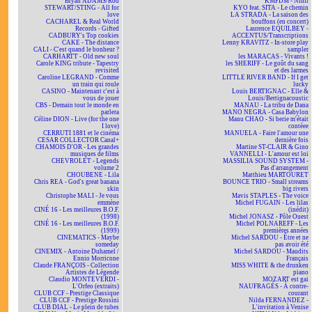
Bryan ADAMS/Rod
KMFDM - Nihil
STEWART/STING - All for
KYO feat. SITA - Le chemin
love
LA STRADA - La saison des
CACHAREL & Real World
bouffons (en concert)
Records - Gifted
Laurence EQUILBEY -
CADBURY's Top cookies
ACCENTUS/Transcriptions
CAKE - The distance
Lenny KRAVITZ - In-store play
CALI - C'est quand le bonheur ?
sampler
CARHARTT - Old new soul
les MARACAS - Vivants !
Carole KING tribute - Tapestry
les SHERIFF - Le goût du sang
revisited
et des larmes
Caroline LEGRAND - Comme
LITTLE RIVER BAND - If I get
un train qui roule
lucky
CASINO - Maintenant c'est à
Louis BERTIGNAC - Elle &
vous de jouer
Louis/Bertignacoustic
CBS - Demain tout le monde en
MANAU - La tribu de Dana
parlera
MANO NEGRA - Casa Babylon
Céline DION - Live (for the one
Manu CHAO - Si berie m'était
I love)
contéee
CERRUTI 1881 et le cinéma
MANUELA - Faire l'amour une
CESAR COLLECTOR Canal+
dernière fois
CHAMOIS D'OR - Les grandes
Martine ST-CLAIR & Gino
musiques de films
VANNELLI - L'amour est loi
CHEVROLET - Legends
MASSILIA SOUND SYSTEM -
volume 2
Pas d'arrangement
CHOUBENE - Lila
Matthieu MARTOURET
Chris REA - God's great banana
BOUNCE TRIO - Small streams
skin
big rivers
Christophe MALI - Je vous
Mavis STAPLES - The voice
emmène
Michel FUGAIN - Les lilas
CINÉ 16 - Les meilleures B.O.F.
(inédit)
(1998)
Michel JONASZ - Pôle Ouest
CINÉ 16 - Les meilleures B.O.F.
Michel POLNAREFF - Les
(1999)
premières années
CINEMATICS - Maybe
Michel SARDOU - Être et ne
someday
pas avoir été
CINEMIX - Antoine Duhamel /
Michel SARDOU - Maudits
Ennio Morricone
Français
Claude FRANÇOIS - Collection
MISS WHITE & the drunken
Artistes de Légende
piano
Claudio MONTEVERDI -
MOZART est gai
L'Orfeo (extraits)
NAUFRAGÉS - À contre-
CLUB CCF - Prestige Classique
courant
CLUB CCF - Prestige Rossini
Nilda FERNANDEZ -
CLUB DIAL - Le plein de tubes
L'invitation à Venise