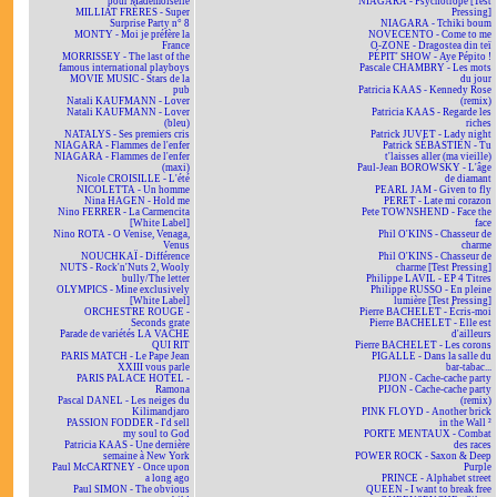
pour Mademoiselle
NIAGARA - Psychotrope [Test
MILLIAT FRÈRES - Super
Pressing]
Surprise Party n° 8
NIAGARA - Tchiki boum
MONTY - Moi je préfère la
NOVECENTO - Come to me
France
O-ZONE - Dragostea din teï
MORRISSEY - The last of the
PÉPIT' SHOW - Aye Pépito !
famous international playboys
Pascale CHAMBRY - Les mots
MOVIE MUSIC - Stars de la
du jour
pub
Patricia KAAS - Kennedy Rose
Natali KAUFMANN - Lover
(remix)
Natali KAUFMANN - Lover
Patricia KAAS - Regarde les
(bleu)
riches
NATALYS - Ses premiers cris
Patrick JUVET - Lady night
NIAGARA - Flammes de l'enfer
Patrick SÉBASTIEN - Tu
NIAGARA - Flammes de l'enfer
t'laisses aller (ma vieille)
(maxi)
Paul-Jean BOROWSKY - L'âge
Nicole CROISILLE - L'été
de diamant
NICOLETTA - Un homme
PEARL JAM - Given to fly
Nina HAGEN - Hold me
PERET - Late mi corazon
Nino FERRER - La Carmencita
Pete TOWNSHEND - Face the
[White Label]
face
Nino ROTA - O Venise, Venaga,
Phil O'KINS - Chasseur de
Venus
charme
NOUCHKAÏ - Différence
Phil O'KINS - Chasseur de
NUTS - Rock'n'Nuts 2, Wooly
charme [Test Pressing]
bully/The letter
Philippe LAVIL - EP 4 Titres
OLYMPICS - Mine exclusively
Philippe RUSSO - En pleine
[White Label]
lumière [Test Pressing]
ORCHESTRE ROUGE -
Pierre BACHELET - Écris-moi
Seconds grate
Pierre BACHELET - Elle est
Parade de variétés LA VACHE
d'ailleurs
QUI RIT
Pierre BACHELET - Les corons
PARIS MATCH - Le Pape Jean
PIGALLE - Dans la salle du
XXIII vous parle
bar-tabac...
PARIS PALACE HOTEL -
PIJON - Cache-cache party
Ramona
PIJON - Cache-cache party
Pascal DANEL - Les neiges du
(remix)
Kilimandjaro
PINK FLOYD - Another brick
PASSION FODDER - I'd sell
in the Wall ²
my soul to God
PORTE MENTAUX - Combat
Patricia KAAS - Une dernière
des races
semaine à New York
POWER ROCK - Saxon & Deep
Paul McCARTNEY - Once upon
Purple
a long ago
PRINCE - Alphabet street
Paul SIMON - The obvious
QUEEN - I want to break free