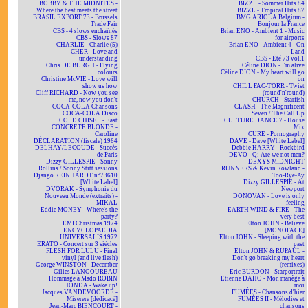
BOBBY & THE MIDNITES -
BIZZL - Sommer Hits 84
Where the beat meets the street
BIZZL - Tropical Hits 87
BRASIL EXPORT 73 - Brussels
BMG ARIOLA Belgium -
Trade Fair
Bonjour la France
CBS - 4 slows enchaînés
Brian ENO - Ambient 1 - Music
CBS - Slows 87
for airports
CHARLIE - Charlie (5)
Brian ENO - Ambient 4 - On
CHER - Love and
Land
understanding
CBS - Été 73 vol.1
Chris DE BURGH - Flying
Céline DION - I'm alive
colours
Céline DION - My heart will go
Christine McVIE - Love will
on
show us how
CHILL FAC-TORR - Twist
Cliff RICHARD - Now you see
(round'n'round)
me, now you don't
CHURCH - Starfish
COCA-COLA Chansons
CLASH - The Magnificent
COCA-COLA Disco
Seven / The Call Up
COLD CHISEL - East
CULTURE DANCE 7 - House
CONCRETE BLONDE -
Mix
Caroline
CURE - Pornography
DÉCLARATION (fiscale) 1964
DAVE - Dave [White Label]
DELHAY/LECOUDE - Succès
Debbie HARRY - Rockbird
de Paris
DEVO - Q: Are we not men?
Dizzy GILLESPIE - Sonny
DEXYS MIDNIGHT
Rollins / Sonny Stitt sessions
RUNNERS & Kevin Rowland -
Django REINHARDT n°73610
Too-Rye-Ay
[White Label]
Dizzy GILLESPIE - At
DVORAK - Symphonie du
Newport
Nouveau Monde (extraits) -
DONOVAN - Love is only
MIKAL
feeling
Eddie MONEY - Where's the
EARTH WIND & FIRE - The
party?
very best
EMI Christmas 1974
Elton JOHN - Believe
ENCYCLOPAEDIA
[MONOFACE]
UNIVERSALIS 1972
Elton JOHN - Sleeping with the
ERATO - Concert sur 3 siècles
past
FLESH FOR LULU - Final
Elton JOHN & RUPAUL -
vinyl (and live flesh)
Don't go breaking my heart
George WINSTON - December
(remixes)
Gilles LANGOUREAU
Eric BURDON - Starportrait
Hommage à Mado ROBIN
Etienne DAHO - Mon manège à
HONDA - Wake up!
moi
Jacques VANDEVOORDE -
FUMÉES - Chansons d'hier
Miserere [dédicacé]
FUMÉES II - Mélodies et
Jean-Marc BIENCOURT -
chansons