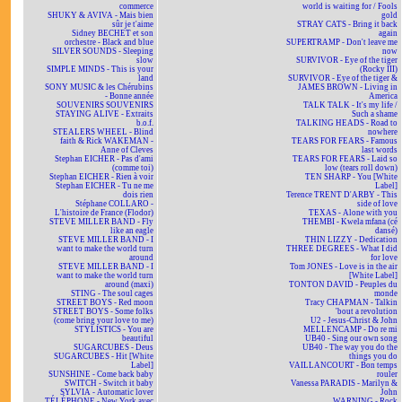
commerce
world is waiting for / Fools
SHUKY & AVIVA - Mais bien
gold
sûr je t'aime
STRAY CATS - Bring it back
Sidney BECHET et son
again
orchestre - Black and blue
SUPERTRAMP - Don't leave me
SILVER SOUNDS - Sleeping
now
slow
SURVIVOR - Eye of the tiger
SIMPLE MINDS - This is your
(Rocky III)
land
SURVIVOR - Eye of the tiger &
SONY MUSIC & les Chérubins
JAMES BROWN - Living in
- Bonne année
America
SOUVENIRS SOUVENIRS
TALK TALK - It's my life /
STAYING ALIVE - Extraits
Such a shame
b.o.f.
TALKING HEADS - Road to
STEALERS WHEEL - Blind
nowhere
faith & Rick WAKEMAN -
TEARS FOR FEARS - Famous
Anne of Cleves
last words
Stephan EICHER - Pas d'ami
TEARS FOR FEARS - Laid so
(comme toi)
low (tears roll down)
Stephan EICHER - Rien à voir
TEN SHARP - You [White
Stephan EICHER - Tu ne me
Label]
dois rien
Terence TRENT D'ARBY - This
Stéphane COLLARO -
side of love
L'histoire de France (Flodor)
TEXAS - Alone with you
STEVE MILLER BAND - Fly
THEMBI - Kwela mfana (cé
like an eagle
dansé)
STEVE MILLER BAND - I
THIN LIZZY - Dedication
want to make the world turn
THREE DEGREES - What I did
around
for love
STEVE MILLER BAND - I
Tom JONES - Love is in the air
want to make the world turn
[White Label]
around (maxi)
TONTON DAVID - Peuples du
STING - The soul cages
monde
STREET BOYS - Red moon
Tracy CHAPMAN - Talkin
STREET BOYS - Some folks
'bout a revolution
(come bring your love to me)
U2 - Jesus-Christ & John
STYLISTICS - You are
MELLENCAMP - Do re mi
beautiful
UB40 - Sing our own song
SUGARCUBES - Deus
UB40 - The way you do the
SUGARCUBES - Hit [White
things you do
Label]
VAILLANCOURT - Bon temps
SUNSHINE - Come back baby
rouler
SWITCH - Switch it baby
Vanessa PARADIS - Marilyn &
SYLVIA - Automatic lover
John
TÉLÉPHONE - New York avec
WARNING - Rock