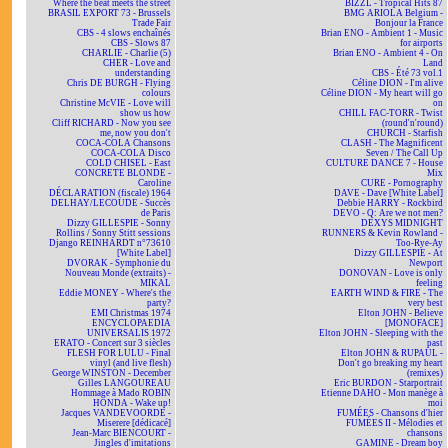
Where the beat meets the street
BIZZL - Tropical Hits 87
BRASIL EXPORT 73 - Brussels
BMG ARIOLA Belgium -
Trade Fair
Bonjour la France
CBS - 4 slows enchaînés
Brian ENO - Ambient 1 - Music
CBS - Slows 87
for airports
CHARLIE - Charlie (5)
Brian ENO - Ambient 4 - On
CHER - Love and
Land
understanding
CBS - Été 73 vol.1
Chris DE BURGH - Flying
Céline DION - I'm alive
colours
Céline DION - My heart will go
Christine McVIE - Love will
on
show us how
CHILL FAC-TORR - Twist
Cliff RICHARD - Now you see
(round'n'round)
me, now you don't
CHURCH - Starfish
COCA-COLA Chansons
CLASH - The Magnificent
COCA-COLA Disco
Seven / The Call Up
COLD CHISEL - East
CULTURE DANCE 7 - House
CONCRETE BLONDE -
Mix
Caroline
CURE - Pornography
DÉCLARATION (fiscale) 1964
DAVE - Dave [White Label]
DELHAY/LECOUDE - Succès
Debbie HARRY - Rockbird
de Paris
DEVO - Q: Are we not men?
Dizzy GILLESPIE - Sonny
DEXYS MIDNIGHT
Rollins / Sonny Stitt sessions
RUNNERS & Kevin Rowland -
Django REINHARDT n°73610
Too-Rye-Ay
[White Label]
Dizzy GILLESPIE - At
DVORAK - Symphonie du
Newport
Nouveau Monde (extraits) -
DONOVAN - Love is only
MIKAL
feeling
Eddie MONEY - Where's the
EARTH WIND & FIRE - The
party?
very best
EMI Christmas 1974
Elton JOHN - Believe
ENCYCLOPAEDIA
[MONOFACE]
UNIVERSALIS 1972
Elton JOHN - Sleeping with the
ERATO - Concert sur 3 siècles
past
FLESH FOR LULU - Final
Elton JOHN & RUPAUL -
vinyl (and live flesh)
Don't go breaking my heart
George WINSTON - December
(remixes)
Gilles LANGOUREAU
Eric BURDON - Starportrait
Hommage à Mado ROBIN
Etienne DAHO - Mon manège à
HONDA - Wake up!
moi
Jacques VANDEVOORDE -
FUMÉES - Chansons d'hier
Miserere [dédicacé]
FUMÉES II - Mélodies et
Jean-Marc BIENCOURT -
chansons
Jingles d'imitations
GAMINE - Dream boy