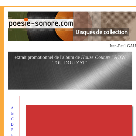
Jean-Paul GAU
extrait promotionnel de l'album de
House-Couture
"AOW
TOU DOU ZAT"
A
B
C
D
E
F