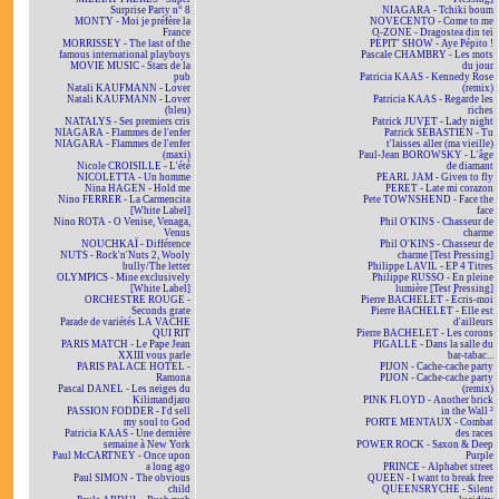
Surprise Party n° 8
NIAGARA - Tchiki boum
MONTY - Moi je préfère la
NOVECENTO - Come to me
France
O-ZONE - Dragostea din teï
MORRISSEY - The last of the
PÉPIT' SHOW - Aye Pépito !
famous international playboys
Pascale CHAMBRY - Les mots
MOVIE MUSIC - Stars de la
du jour
pub
Patricia KAAS - Kennedy Rose
Natali KAUFMANN - Lover
(remix)
Natali KAUFMANN - Lover
Patricia KAAS - Regarde les
(bleu)
riches
NATALYS - Ses premiers cris
Patrick JUVET - Lady night
NIAGARA - Flammes de l'enfer
Patrick SÉBASTIEN - Tu
NIAGARA - Flammes de l'enfer
t'laisses aller (ma vieille)
(maxi)
Paul-Jean BOROWSKY - L'âge
Nicole CROISILLE - L'été
de diamant
NICOLETTA - Un homme
PEARL JAM - Given to fly
Nina HAGEN - Hold me
PERET - Late mi corazon
Nino FERRER - La Carmencita
Pete TOWNSHEND - Face the
[White Label]
face
Nino ROTA - O Venise, Venaga,
Phil O'KINS - Chasseur de
Venus
charme
NOUCHKAÏ - Différence
Phil O'KINS - Chasseur de
NUTS - Rock'n'Nuts 2, Wooly
charme [Test Pressing]
bully/The letter
Philippe LAVIL - EP 4 Titres
OLYMPICS - Mine exclusively
Philippe RUSSO - En pleine
[White Label]
lumière [Test Pressing]
ORCHESTRE ROUGE -
Pierre BACHELET - Écris-moi
Seconds grate
Pierre BACHELET - Elle est
Parade de variétés LA VACHE
d'ailleurs
QUI RIT
Pierre BACHELET - Les corons
PARIS MATCH - Le Pape Jean
PIGALLE - Dans la salle du
XXIII vous parle
bar-tabac...
PARIS PALACE HOTEL -
PIJON - Cache-cache party
Ramona
PIJON - Cache-cache party
Pascal DANEL - Les neiges du
(remix)
Kilimandjaro
PINK FLOYD - Another brick
PASSION FODDER - I'd sell
in the Wall ²
my soul to God
PORTE MENTAUX - Combat
Patricia KAAS - Une dernière
des races
semaine à New York
POWER ROCK - Saxon & Deep
Paul McCARTNEY - Once upon
Purple
a long ago
PRINCE - Alphabet street
Paul SIMON - The obvious
QUEEN - I want to break free
child
QUEENSRYCHE - Silent