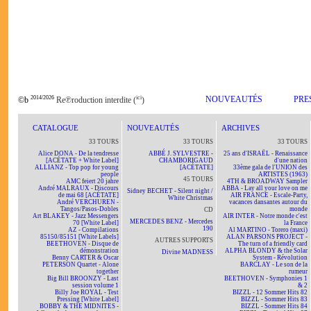
2014/2026
ici
NOUVEAUTÉS
PRE
©b
Re℗roduction interdite (
)
CATALOGUE
NOUVEAUTÉS
ARCHIVES
33 TOURS
33 TOURS
33 TOURS
Alice DONA - De la tendresse
ABBÉ J. SYLVESTRE -
25 ans d'ISRAËL - Renaissance
[ACÉTATE + White Label]
CHAMBORIGAUD
d'une nation
ALLIANZ - Top pop for young
[ACÉTATE]
33ème gala de l'UNION des
people
ARTISTES (1963)
45 TOURS
AMC feiert 20 jahre
4TH & BROADWAY Sampler
André MALRAUX - Discours
ABBA - Lay all your love on me
Sidney BECHET - Silent night /
de mai 68 [ACÉTATE]
AIR FRANCE - Escale-Party,
White Christmas
André VERCHUREN -
vacances dansantes autour du
Tangos/Pasos-Dobles
monde
CD
Art BLAKEY - Jazz Messengers
AIR INTER - Notre monde c'est
MERCEDES BENZ - Mercedes
70 [White Label]
la France
190
AZ - Compilations
Al MARTINO - Torero (maxi)
85150/85151 [White Labels]
ALAN PARSONS PROJECT -
AUTRES SUPPORTS
BEETHOVEN - Disque de
The turn of a friendly card
démonstration
ALPHA BLONDY & the Solar
Divine MADNESS
Benny CARTER & Oscar
System - Révolution
PETERSON Quartet - Alone
BARCLAY - Le son de la
together
rumeur
Big Bill BROONZY - Last
BEETHOVEN - Symphonies 1
session volume 1
& 2
Billy Joe ROYAL - Test
BIZZL - 12 Sommer Hits 82
Pressing [White Label]
BIZZL - Sommer Hits 83
BOBBY & THE MIDNITES -
BIZZL - Sommer Hits 84