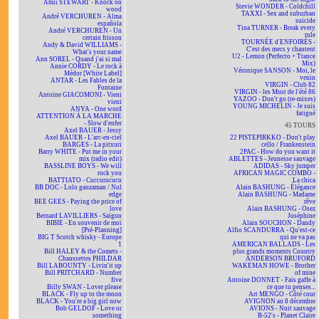
Amii STEWART - Knock on
Stevie WONDER - Coldchill
wood
TAXXI - Sex and suburban
André VERCHUREN - Alma
suicide
española
Tina TURNER - Break every
André VERCHUREN - Un
rule
certain frisson
TOURNÉE d'ENFOIRÉS -
Andy & David WILLIAMS -
C'est des mecs y chantent
What's your name
U2 - Lemon (Perfecto + Trance
Ann SOREL - Quand j'ai si mal
Mix)
Annie CORDY - Le rock à
Véronique SANSON - Moi, le
Médor [White Label]
venin
ANTAR - Les Fables de la
VIRGIN - Club 82
Fontaine
VIRGIN - les Must de l'été 86
Antoine GIACOMONI - Vieni
YAZOO - Don't go (re-mixes)
vieni
YOUNG MICHELIN - Je suis
ANYA - One word
fatigué
ATTENTION À LA MARCHE
- Slow d'enfer
45 TOURS
Axel BAUER - Jessy
Axel BAUER - L'arc-en-ciel
22 PISTEPIRKKO - Don't play
BARGES - La pitxuri
cello / Frankenstein
Barry WHITE - Put me in your
2PAC - How do you want it
mix (radio edit)
ABLETTES - Jeunesse sauvage
BASSLINE BOYS - We will
ADIDAS - Sky jumper
rock you
AFRICAN MAGIC COMBO -
BATTIATO - Cuccurucucu
La chica
BB DOC - Lolo ganzaman / Nul
Alain BASHUNG - Élégance
edge
Alain BASHUNG - Madame
BEE GEES - Paying the price of
rêve
love
Alain BASHUNG - Osez
Bernard LAVILLIERS - Saïgon
Joséphine
BIBIE - En souvenir de moi
Alain SOUCHON - Dandy
[Pré-Planning]
Alfio SCANDURRA - Qu'est-ce
BIG T Scotch whisky - Europe
qui ne va pas
1
AMERICAN BALLADS - Les
Bill HALEY & the Comets -
plus grands moments Country
Chaussettes PHILDAR
ANDERSON BRUFORD
Bill LABOUNTY - Livin'it up
WAKEMAN HOWE - Brother
Bill PRITCHARD - Number
of mine
five
Antoine DONNET - Fais gaffe à
Billy SWAN - Lover please
ce que tu penses...
BLACK - Fly up to the moon
Art MENGO - Côté cour
BLACK - You're a big girl now
AVIGNON au 8 décembre
Bob GELDOF - Love or
AVIONS - Nuit sauvage
something
B-52's - Planet Claire