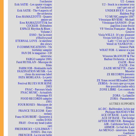
l'orchestre
U2 - Lemon
Erik SATIE - Les quatre visages
U2 - Stuck in a moment you
de l'orchestre
can't get out of
Erik SATIE - The 4 aspects of
UNDER BYEN - Live @
the orchestra
Haldern Pop
Eros RAMAZZOTTI - Quanto
V2 MUSIC sampler 1997
amore sei
Véronique RIVIÈRE - Michaël
Eros RAMAZZOTTI & Joe
Véronique SANSON - D'un
COCKER - Difendero
papillon à une étoile
ESPACE Rhythm & Blues -
VF-Version Française - Rap &
Volume 2
Groove
ESSO - Sur la route
Viola WILLS - It's my pleasure
d'Hollywood
Vivien SAVAGE - La p'tite
ETERNAL LOVE - le meilleur
Lady + C'est qu'le vent
des slows
Weird Al YANKOVIC -
F-COMMUNICATIONS - 7th
Jurassic Park
birthday sampler
WHAT FOR - L'amour n'a pas
FAN DE le magazine - CD
de loi
interview
Winston McANUFF & The
FARGO sampler 2005
Bazbaz Orchestra - A drop
Farid RUSSLAN - Musique de
ZAZIE - Rose
films
ZAZIE - Zen
FARM JOB - Hokkaïdo rush
ZAZIE MUSETTE - Zazie
FASZINATION MUSIK - Les
Musette
clous du nouveau label
ZE RECORDS presents
FATA MORGANA - Le petit
Undercover
monde
ZE Xmas record REloaded 2004
Festival BLUES SUR SEINE
ZEBDA - Je crois que ça va pas
2003
être possible (radio edit)
FNAC - Parcours black
ZONE LIBRE - Les contes du
FNAC MUSIC - Actualités
chaos
Printemps 93
ZORA - La famille
FOOD RECORDS sampler
ZORA - Panaméenne
1991
AUTRES SUPPORTS
FOUR ROSES - Musiques de
films
AC-DC - Ballbreaker, la bio par
FRANCE TELECOM - Easy
Philippe MANOEUVRE
techno
ACE OF BASE - Lucky love
Franz SCHUBERT - Quintette à
ACE OF BASE - The bridge
cordes D.956
AFTER FOREVER - Remagine
FRAY - Over my head (cable
AIR - Californie/Sexy boy
car)
ARMOR - Le bal des Laze
FREDERICKS + GOLDMAN +
Art MENGO - interview Alain
JONES - Des vies
Gardinier
FRENCH B - La vie est belle