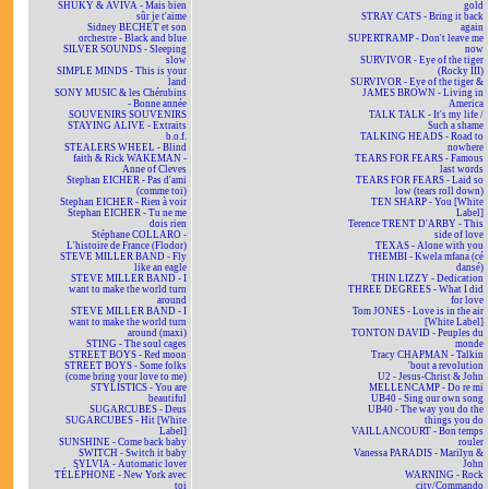
SHUKY & AVIVA - Mais bien
gold
sûr je t'aime
STRAY CATS - Bring it back
Sidney BECHET et son
again
orchestre - Black and blue
SUPERTRAMP - Don't leave me
SILVER SOUNDS - Sleeping
now
slow
SURVIVOR - Eye of the tiger
SIMPLE MINDS - This is your
(Rocky III)
land
SURVIVOR - Eye of the tiger &
SONY MUSIC & les Chérubins
JAMES BROWN - Living in
- Bonne année
America
SOUVENIRS SOUVENIRS
TALK TALK - It's my life /
STAYING ALIVE - Extraits
Such a shame
b.o.f.
TALKING HEADS - Road to
STEALERS WHEEL - Blind
nowhere
faith & Rick WAKEMAN -
TEARS FOR FEARS - Famous
Anne of Cleves
last words
Stephan EICHER - Pas d'ami
TEARS FOR FEARS - Laid so
(comme toi)
low (tears roll down)
Stephan EICHER - Rien à voir
TEN SHARP - You [White
Stephan EICHER - Tu ne me
Label]
dois rien
Terence TRENT D'ARBY - This
Stéphane COLLARO -
side of love
L'histoire de France (Flodor)
TEXAS - Alone with you
STEVE MILLER BAND - Fly
THEMBI - Kwela mfana (cé
like an eagle
dansé)
STEVE MILLER BAND - I
THIN LIZZY - Dedication
want to make the world turn
THREE DEGREES - What I did
around
for love
STEVE MILLER BAND - I
Tom JONES - Love is in the air
want to make the world turn
[White Label]
around (maxi)
TONTON DAVID - Peuples du
STING - The soul cages
monde
STREET BOYS - Red moon
Tracy CHAPMAN - Talkin
STREET BOYS - Some folks
'bout a revolution
(come bring your love to me)
U2 - Jesus-Christ & John
STYLISTICS - You are
MELLENCAMP - Do re mi
beautiful
UB40 - Sing our own song
SUGARCUBES - Deus
UB40 - The way you do the
SUGARCUBES - Hit [White
things you do
Label]
VAILLANCOURT - Bon temps
SUNSHINE - Come back baby
rouler
SWITCH - Switch it baby
Vanessa PARADIS - Marilyn &
SYLVIA - Automatic lover
John
TÉLÉPHONE - New York avec
WARNING - Rock
toi
city/Commando