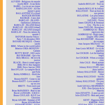
AUVIDIS - Religions du monde
park
Axelle RED - Je me fâche
Isabelle BOULAY - Tout un
BABEL - La vie est un cirque
jour
BABYLON ZOO - All the
Isabelle BOULAY & Johnny
money's gone
HALLYDAY - Tout au bout de
BALLANTINE'S Le rituel
nos peines
BANGER SISTERS
ISULATINE - Les plus beaux
BAOBAB - 3 mix dub
chants Corses
BARCLAY - ISLAND -
JAD WIO - Victor
Opération Libération
James CHANCE & Terminal
BARCLAY - ISLAND [bleu]
City - The fix is in
BARCLAY - ISLAND [crème]
James TAYLOR - Hourglass
BARCLAY - ISLAND [orange]
JAMIROQUAI - Black
BARCLAY - Tous les talents du
capricorn day
monde 2
JAMIROQUAI - High times,
BATOFAR cherche Tokyo -
singles 1992-2006
Paris 7-16 décembre 2001
Jean ROCHEFORT - Histoires
BAYARD MUSIQUE - Chants
de voyages
sacrés
Jean-Jacques MILTEAU - JJ
BBM - Where in the world (edit)
Milteau
Béatrice URIA-MONZON -
Jean-Louis MURAT - Le cri du
Carmen
papillon
BETTY BOOP - 1001 nuits
Joe COCKER - Let the healing
Bill DERAIME - Qui a bu
begin
Billy BRAGG - Mr love &
Joe COCKER - When a woman
justice
cries
BLACK - Here it comes again
John CALE - Black acetate
BMG 99/11 Hot Sampler
PROMO
BMG News Janvier 1999
Johnny HALLYDAY - Les
Bob DYLAN - Le sampler Rock
duos inédits
and Folk
Johnny HALLYDAY - Rester
Bobby KIMBALL - Hold the
libre
line
Johnny HALLYDAY - Succès
Bonnie RAITT - Come to me
garantis
Bonnie RAITT - Love sneakin'
Johnny HALLYDAY - Un jour
up on you
viendra ²
BRETT - Trois nuits par
Jordi SAVALL/HESPERION
semaine
XXI - Don Quijote de la
Brian McFADDEN - Real to me
Mancha
Brock LANDARS - S.M.D.U.
Julie ZENATTI - À quoi ça sert
Bruno COULAIS - B.O.F. Les
Julie ZENATTI - Mon ami pour
Choristes
la vie
Bryan ADAMS - Summer of 69
KENT - Hagnesta Hill
Bryan ADAMS/Rod
KMFDM - Nihil
STEWART/STING - All for
KYO feat. SITA - Le chemin