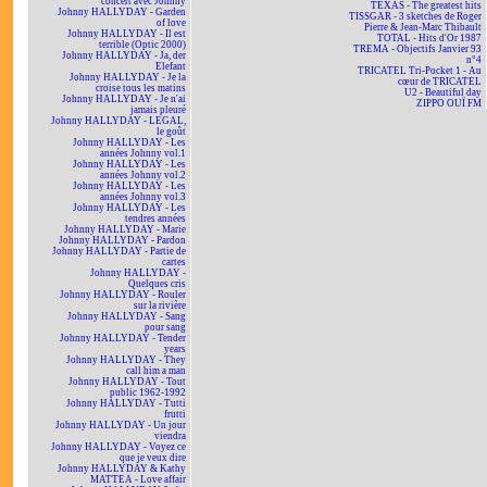
concert avec Johnny
TEXAS - The greatest hits
Johnny HALLYDAY - Garden
TISSGAR - 3 sketches de Roger
of love
Pierre & Jean-Marc Thibault
Johnny HALLYDAY - Il est
TOTAL - Hits d'Or 1987
terrible (Optic 2000)
TREMA - Objectifs Janvier 93
Johnny HALLYDAY - Ja, der
n°4
Elefant
TRICATEL Tri-Pocket 1 - Au
Johnny HALLYDAY - Je la
cœur de TRICATEL
croise tous les matins
U2 - Beautiful day
Johnny HALLYDAY - Je n'ai
ZIPPO OUÏ FM
jamais pleuré
Johnny HALLYDAY - LEGAL,
le goût
Johnny HALLYDAY - Les
années Johnny vol.1
Johnny HALLYDAY - Les
années Johnny vol.2
Johnny HALLYDAY - Les
années Johnny vol.3
Johnny HALLYDAY - Les
tendres années
Johnny HALLYDAY - Marie
Johnny HALLYDAY - Pardon
Johnny HALLYDAY - Partie de
cartes
Johnny HALLYDAY -
Quelques cris
Johnny HALLYDAY - Rouler
sur la rivière
Johnny HALLYDAY - Sang
pour sang
Johnny HALLYDAY - Tender
years
Johnny HALLYDAY - They
call him a man
Johnny HALLYDAY - Tout
public 1962-1992
Johnny HALLYDAY - Tutti
frutti
Johnny HALLYDAY - Un jour
viendra
Johnny HALLYDAY - Voyez ce
que je veux dire
Johnny HALLYDAY & Kathy
MATTEA - Love affair