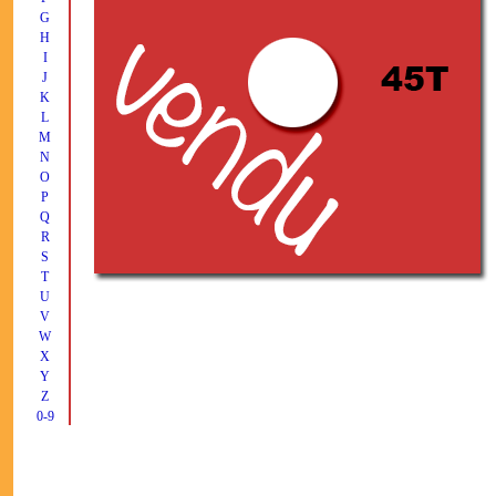
G
H
I
J
K
L
M
N
O
P
Q
R
S
T
U
V
W
X
Y
Z
0-9