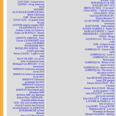
BJÖRK - Post
GAY DAD - Leisure noise
BOB MARLEY & THE
GEFFEN - Swag American
WAILERS 1967-1972
Style
BRICE DE NICE - J't'ai cassé !
GENERIC
Céline DION - 1 fille & 4 types
GLÜCKLICH SAMPLER (New
Céline DION - D'eux
Beetle Cabriolet)
Christian BOURGEOIS -
GMF - Bonus famille
Disque Bayard n°1
GOLD JAZZ - 12 grands noms
CLUB TINNIE - Mystérieuses
du jazz
rencontres
GOOOM sampler summer 2003
DAFT PUNK - Vidéo medley
GRAMOPHONE 01/10 -
DANDY WARHOLS - Smoke it
Andrew Litton on Gershwin
DARGAUD BOOX 1 - Canal+
Grant Lee BUFFALO - Honey
FREDERICKS + GOLDMAN +
don't think
JONES - Rouge
GROOVE ARMADA - Easy
GENESIS Live - The way we
Gustav LEONHARDT joue
walk
Louis COUPERIN
IAM - Je danse le mia
HANDSOME BOY
IGGY POP - Iggy
MODELING SCHOOL - The
JAMIROQUAI - Corner of the
world's gone mad
earth
Hector ZAZOU - Lights in the
JAMIROQUAI - Little L
dark
JAMIROQUAI - Love
Hervé VILARD - La vie est
foolosophy
belle, le monde est beau
JAMIROQUAI - Return of the
Hildegard von BINGEN - O vis
space cowboy
aeternitatis
JAMIROQUAI - Space cowboy
HMNEWS Collection automne
JAMIROQUAI - The return of
hiver 2010
the space cowboy
HMNEWS Collection automne
JAZZ Masters
hiver 2011
Jean RICHARD présente les
HMNEWS Collection
loups (PIF gadget)
printemps été 2010
Johnny HALLYDAY - PLV
HMNEWS Collection
L'attente
printemps été 2012
Johnny HALLYDAY - Retiens
HMNEWS Nouveautés août
la nuit (parfum + CD)
décembre 2009
Julie ZENATTI - Je voudrais
HONDA HRV Joy Machine
que tu me consoles
Hubert-Félix THIÉFAINE -
Julie ZENATTI - L'amour suffit
Scandale mélancolique
LAVERIE de FAMILLE - Le
IAM - Nés sous la même étoile
best of saison 2
iJazz @ London Jazz Festival
Lisa DOBY - Live @ WYB7
incontournables CLASSIQUES
Mademoiselle K - Live au
INTERMARCHÉ la Ferté
Printemps de Bourges
Bernard
Michael JACKSON - HIStory
Irène JACOB lit Haruki