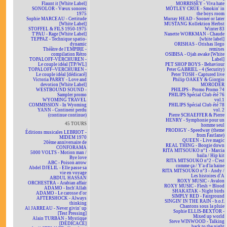
Flaunt it [White Label]
MORRISSEY - Viva hate
SONOLOR - Vœux sonores
MÖTLEY CRÜE - Smokin' in
1975
the boys room
Sophie MARCEAU - Certitude
Murray HEAD - Sooner or later
[White Label]
MUSTANG Kollektion Herbst
STOFFEL & FILS 1950-1975
Winter 83
T'PAU - Rage [White Label]
Nanette WORKMAN - Chaude
TEPPAZ - Technique spatio-
[white label]
dynamic
ORISHAS - Orishas llego
Théâtre de l'EMPIRE -
remixes
compilation Rétro
OSIBISA - Ojah awake [White
TOPALOFF-VERCHUREN -
Label]
Le couple idéal [TP/WL]
PET SHOP BOYS - Behaviour
TOPALOFF~VERCHUREN -
Peter GABRIEL - 4 (Security)
Le couple idéal [dédicacé]
Peter TOSH - Captured live
Victoria PARRY - Love and
Philip OAKEY & Giorgio
devotion [White Label]
MORODER
WESTBOUND SOUND -
PHILIPS - Promo Promo 74
Sampler promo
PHILIPS Spécial Club été 76
WYOMING TRAVEL
vol.1
COMMISSION - In Wyoming
PHILIPS Spécial Club été 78
YANN - Continent perdu
vol. 2
(continue continue)
Pierre SCHAEFFER & Pierre
HENRY - Symphonie pour un
45 TOURS
homme seul
PRODIGY - Speedway (theme
Éditions musicales LEBRIOT -
from Fastlane)
MIDEM 1970
QUEEN - Live magic
20ème anniversaire de
REAL THING - Boogie down
CONFORAMA
RITA MITSOUKO n°1 - Marcia
5000 VOLTS - Motion man /
baila / Hip kit
Bye love
RITA MITSOUKO n°2 - C'est
ABC - Poison arrow
comme ça / Y'a d'la haine
Abdel DJELIL - Elle passe sa
RITA MITSOUKO n°3 - Andy /
vie en voyage
Les histoires d'A
ABDUL HASSAN
ROXY MUSIC - Avalon
ORCHESTRA - Arabian affair
ROXY MUSIC - Flesh + Blood
ADAMO - Inch'Allah
SHAKATAK - Night birds
ADAMO - Le carosse d'or
SIMPLY RED - Fairground
AFTERSHOCK - Always
SINGIN' IN THE RAIN - b.o.f.
thinking
Chantons sous la pluie
Al JARREAU - Never givin' up
Sophie ELLIS-BEXTOR -
[Test Pressing]
Mixed up world
Alain TURBAN - Mystique
Steve WINWOOD - Talking
[DÉDICACÉ]
back to the night