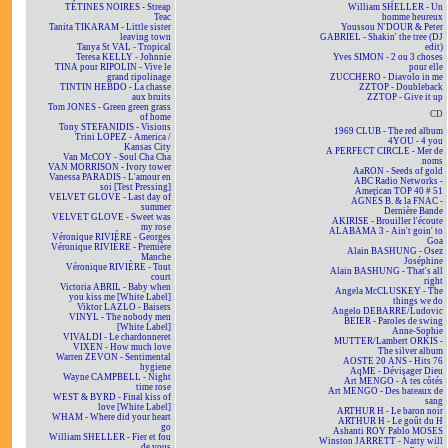
TÉTINES NOIRES - Streap
William SHELLER - Un
Teac
homme heureux
Tanita TIKARAM - Little sister
Youssou N'DOUR & Peter
leaving town
GABRIEL - Shakin' the tree (DJ
Tanya St VAL - Tropical
edit)
Teresa KELLY - Johnnie
Yves SIMON - 2 ou 3 choses
TINA pour RIPOLIN - Vive le
pour elle
grand ripolinage
ZUCCHERO - Diavolo in me
TINTIN HEBDO - La chasse
ZZTOP - Doubleback
aux bruits
ZZTOP - Give it up
Tom JONES - Green green grass
CD
of home
Tony STEFANIDIS - Visions
1969 CLUB - The red album
Trini LOPEZ - America /
4YOU - 4 you
Kansas City
A PERFECT CIRCLE - Mer de
Van McCOY - Soul Cha Cha
noms
VAN MORRISON - Ivory tower
AaRON - Seeds of gold
Vanessa PARADIS - L'amour en
ABC Radio Networks -
soi [Test Pressing]
American TOP 40 # 51
VELVET GLOVE - Last day of
AGNÈS B. & la FNAC -
summer
Dernière Bande
VELVET GLOVE - Sweet was
AKIRISE - Brouiller l'écoute
my rose
ALABAMA 3 - Ain't goin' to
Véronique RIVIÈRE - Georges
Goa
Véronique RIVIÈRE - Première
Alain BASHUNG - Osez
Manche
Joséphine
Véronique RIVIÈRE - Tout
Alain BASHUNG - That's all
court
right
Victoria ABRIL - Baby when
Angela McCLUSKEY - The
you kiss me [White Label]
things we do
Viktor LAZLO - Baisers
Angelo DEBARRE/Ludovic
VINYL - The nobody men
BEIER - Paroles de swing
[White Label]
Anne-Sophie
VIVALDI - Le chardonneret
MUTTER/Lambert ORKIS -
VIXEN - How much love
The silver album
Warren ZEVON - Sentimental
AOSTE 20 ANS - Hits 76
hygiene
AqME - Dévisager Dieu
Wayne CAMPBELL - Night
Art MENGO - À tes côtés
time rose
Art MENGO - Des bateaux de
WEST & BYRD - Final kiss of
sang
love [White Label]
ARTHUR H - Le baron noir
WHAM - Where did your heart
ARTHUR H - Le goût du H
go
Ashanti ROY Pablo MOSES
William SHELLER - Fier et fou
Winston JARRETT - Natty will
de vous