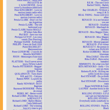
Paula ABDUL - Rush rush
lucidity
PAULETTE de
R.E.M. - The one I love
L'AJACCIENNE - Ça se
Rachid TAHA - Barbès
corse/La boudeuse (dédicacé)
[remixes]
Peter KINGSBERY - Love in
Ray CHARLES - Without a
motion (remix radio edit)
song (1 & 2)
Peter KINGSBERY - Love in
REAL THING - Stone cold love
motion (version radio)
affair
Petula CLARK - Don't cry for
RENAUD - It is not because
me Argentina
you are
Petula CLARK - The old
RENAUD - Jonathan
fashioned way
RENAUD - Marchand de
Petula CLARK/Junior MAGLI -
cailloux
SP biface Juke-Box
RENAUD - Miss Maggie [Juke-
Phil RAY - Save our star
Box]
Philippe GUYOT - Les yeux
RENAUD - Miss Maggie
cernés [Test Pressing]
[Promo]
Philippe SAISSE - Kelbomek
RENAUD - Mistral gagnant
PHILIPS - Vœux de Noël 1958
RENAUD - P'tit voleur
Pierre BACHELET -
RENAULT 4 - Re-prenez le
Marionnettiste
volant avec FANGIO
Pierre LEFEBVRE - 2 succès de
Richie SAMBORA - Mister
Mireille MATHIEU
bluesman
PIJON - Mensonges d'une nuit
Rika ZARAÏ - Aba-nibi
d'été
Rika ZARAÏ - Hava netse
PLATTERS - You'll never never
bamahol
know [White Label]
RIMSHOTS - Do what you feel
Punchs PITTERSON - Reggae-
RITA MITSOUKO - Andy + Un
biguine
soir un chien
QUEEN - Flash
Roberta FLACK - Killing me
QUILAPAYUN - Tutti-frutti
softly (with his song)
R.B. and CO. - Calypso
Rod STEWART - Da ya think
Ramon PIPIN - La porte du
I'm sexy
jardin
Rod STEWART - Downtown
Randy NEWMAN - B.O.F.
train
Ragtime
Roger WATERS & Cindy
Raymond BOISSERIE - Perles
LAUPER - Another brick in the
de cristal
wall ²
REBEL MC - Better world
ROLLING STONES - E.P. (I
Richard LORD - Pleins feux sur
can't get no) Satisfaction
la RENAULT 9
ROLLING STONES -
Richard LORD - Rallye Monte-
Everybody needs somebody to
Carlo [dédicacé]
love
Richard LORD - The winning
ROLLING STONES - Paint It,
lion (it's time to go)
Black