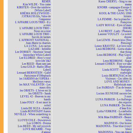
REMIX
Karen CHERYL - Sing to me
Kim WILDE - You came
mama
KIRSTEN - Over the rainbow
KNORR - campagne Europe 1
[White Label]
hiver 78-79
KRÉMA HOLLYWOOD -
KOOL & THE GANG 1990
J.STRAUSS fils, Valse de
hitmix
l'empereur
LA FEMME - Sur la planche /
L'AFFAIRE LOUIS TRIO - Il y
Françoise
a ceux
LADY ROUGE - Eyes of mars
L'AFFAIRE LOUIS TRIO -
[DIOR]
Nous on a tout
LAURENT - Lady / Pharaon
L'AFFAIRE LOUIS TRIO -
Laurent VOULZY - Le soleil
Succès de larmes
donne
L'AFFRONT NATIONAL -
Lee LEWIS - French kiss [Test
Jean-Marie tu charries
Pressing]
LA LUNA - Les cactus
Lenny KRAVITZ - Let love rule
LAZARE - Infidèle
Leon REDBONE - Gotta shake
Lee DORSEY - Shortnin' bread
that thing
[monoface White Label]
Leon REDBONE - Play Gipsy
Lee ELDRED - How's your
play
love life 1&2
Leon REDBONE - Sugar
Lee REED - Ram ram jam
Leonard COHEN - First we take
Lena GOLD - Radio [Blue
Manhattan
Label]
Linda SCOTT - Starlight,
Leonard BERNSTEIN - Gaîté
starbright
Parisienne d'Offenbach
Louis BERTIGNAC et les
les JARDINS de l'OPÉRA -
Visiteurs - Ces idées-là
Meilleurs vœux
LOVE AND MONEY -
les MAX VALENTIN - Les
Halleluiah man
maux dits
Luc FAIRDAN - T'as de beaux
les OBJETS - L'hiver est là
lolos
les OBJETS - Sarah
Lucien JEUNESSE raconte les
LEVEL 42 - Heaven in my
3 ours
hands
LUNA PARKER - Le challenge
Liane FOLY - Il est mort le
des espoirs
soleil
LUNA PARKER - Tes états
Linda DE SUZA - Amalia
d'âme Eric
Linda RONSTADT/Aaron
Lydia VERKINE - La mélodie
NEVILLE - When something is
des enfants
wrong...
M & Mme FAIRDAN - Beaux
LLOYD COLE - Downtown
lolos
Los LOBOS - Donna
MADNESS - Our house
Lou REED - My red joystick
MADONNA - True blue (vinyl
LOVE BIZARRE - Trop
bleu)
d'amour
MADONNA - You can dance