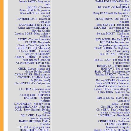
Bonnie RAITT - Baby come
BAB & ROLANDO 808 - Mas
back
que nada
BOONS - The score
BADGAM - SP 1428 [Black
Boum BOMO - Hit-parades
Label]
Brian WILSON - Love and
Barry RYAN with the Majority -
mercy
Eloïse
CAMOUFLAGE - Heaven (I
BEACH BOYS - Still cruisin /
want you)
Kokomo
CARAVELLI pour LOTUS
Bebu SILVETTI - Spring rain
Carlos Alberto IRIGARAY -
BEE GEES - The woman in you
Navidad Criolla
/ Stayin' alive
Caroline LOEB - Mots croisés /
Bernard MINET - Génération
Le téléfon
Bioman
CATHY - Tout est littérature
BEV & BOB - Hey Paula [T.P.]
CENTER - Navsiegda
BILLY & les Forbans - Au
Chant du 7ème Congrès de la
temps des surprises-parties
BONNETERIE (TP dédicacé)
BLACK CROWES - High head
Charles BORELLI présente
blues / A conspiracy
Georges SOLCHANY
Bob DYLAN - Gotta serve
Charles DUMONT - Je t'aime /
somebody
Nuit blanche à Honfleur
Bob GELDOF - The great song
Charlie SPAHN - Loving you,
of indifference
loving me
Bob SEGER - The fire inside
CHER - Gypsys, tramps and
BON JOVI - Bed of roses
thieves [White Label]
Boris DJIAN - Je t'aime encore
CHINA CRISIS - Black man ray
Brigitte BARDOT - Toutes les
CHOPPER - Lili/Heidi bleib
bêtes sont à aimer
blu [White Label]
Britney SPEARS - Sometimes
Chris EVERS - Ce n'est pas une
Caetano VELOSO - Este amor
vie
CANADA - Mourir les sirènes
Chris REA - I can hear your
Céline DION - I drove all night
heart beat
Céline DION - Mon ami m'a
Chubby CHECKER/Hank
quittée
BALLARD - The twist
Chantal GOYA - Monsieur le
[Acétate]
Chat Botté
CINDERELLA - Nobody's fool
CHIC - Le freak
Claudia BRÜCKEN - Absolute
Chris REA - On the beach
COLL - Pretty little girl [White
Chris REA - That's what they
Label]
always say (rainbow mix)
COLUCHE - La politique
CINDERELLA - Heartbreak
(revue de presse)
station
DADJE MEETING TIME -
CINDERELLA - Shelter me
Ybo libo
CLAN OF XYMOX -
DALIDA - Gigi in paradisco
Muscoviet mosquito
DAN REED NETWORK -
Claude FRANÇOIS - Du pain et