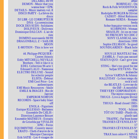
DELABEL été 99
affair
DEMON - Music that you
ROBINEAU - On
wanna hear + EPK
Rock & Folk WOODSTOCK
DETAILS - Music matters vol. 8
sampler
DISCO PARTY - La fièvre du
Rodolphe BURGER & Olivier
disco
CADIOT - Hôtel Robinson
DJ LBR - LE CORRUPTEUR
Romane SERDA - Romane
DNA - La serenissima
Serda
DOCK DES SUDS - Solidaires
Scène française version rock
DOLIVEUX - Doliveux
SCORPIONS - Woman
Dominique DALCAN - L'air de
SHAOLIN - Ici on en veut
rien
SO FRENCHY SO CHIC 2
DOMINO nouveautés 98/99
SONY CLASSICAL new
DRAGONBALL Z + SAILOR
directions 1999
MOON
Sophie ZELMANI - So good
E-MOTION - This is how we
SOUNDGARDEN - Black hole
are
sun
éd. Philippe PICQUIER -
SOUS LE MANTEAU feat.
Contes chinois
ZAMBLA - J'suis pas rassuré
Eddy MITCHELL/NEVILLE
STATUS QUO - Can't give you
Brothers - Tell it like it is
more
EDEL Collection 96 acte 1
STING - She's too good for me
Edouard LALO - Namouna
Sufjan STEVENS - The
ELECTRO DELUXE - Sound
avalanche
for eclectic people
Sylvie VARTAN & Johnny
ELISTA - Debout
HALLYDAY - Le bon temps du
EMI Cool Price - Les
rock'n'roll
authentiques
the BEATLES - Love me do
EMI Music Ressources - Smile
the DØ - A mouthful
EMILE & IMAGES - Rio de
THIEVERY CORPORATION -
Janvier
The mirror conspiracy
EMPEROR NORTON
THUGS - Live à Angers février
RECORDS - Space baby blast
1996
off
THUGS - Road closed 1983-
ENOLA - Figurines
1999
Enrique IGLESIAS - Bailamos
TOOL - Schism
Ensemble De CÆLIS -
TÔT OU TARD - Plutôt tôt,
Direction Laurence Brisset
plutôt tard
Ensemble MATHEUS - Extraits
TRAFFIC - Far from home
de Griselda par VIVALDI
TRANSES CÉVENOLES N°
EPIC - Focus
17
EQUIMINTHE - Country music
TRANSES CÉVENOLES N°
ERATO - Chefs d'œuvre de la
18
Musique Classique
TRAX hors série # 5 NINJA
Erik SATIE - Les 4 visages de
TUNE