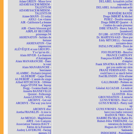
Adam GREEN - Minor love
DELABEL Actualités juillet
ADAMI/SACEM/MIDEM -
septembre 95
TALENTS 98
DELABEL Actualités mai août
ADAMI/SACEM/MIDEM -
94
TALENTS 99
DERNIÈRE BANDE
Aimee MANN - 31 today
Diego IMBERT & Michel
AÏOLI - Les vilains
PEREZ - Double entente
AIR - Californie/La femme
Diego IMBERT Quartet - À
d'argent
l'ombre du saule pleureur
AIR - Cherry blossom girl
DIRE STRAITS - Heavy fuel
AIRPLAY RECORDS
[numéroté]
printemps 94
DJ LBR - AUSTIN POWERS
AKHENATON - Soldats de
Dr. MARTENS/4AD - Shoe pie
fortune
Eddy MITCHELL - Soixante
AKHENATON - Une
soixante-deux
impression
FATALS PICARDS - Droit de
ALÉVÊQUE et son GROUPO -
véto
Y'a c'qu'on dit...
FOO FIGHTERS - Resolve
Alain HIVER - La chanson
FRANCE CARTIGNY
d'Antraigues
Françoise HARDY - Modes
Alain MANARANCHE - Dans
d'emploi
le vent
Frank SINATRA & BONO - I've
Alain MANARANCHE -
got you under my skin
Sentiment
FRANZ FERDINAND - You
ALAMBIC - Dichaïtz (respire)
could have it so much better
ALDEBERT - Carpe Diem
Fred BLONDIN - Elle allume
ALDEBERT - L'année du singe
des bougies
Alfred HITCHCOCK - 100ème
GALLIMARD - Poèmes en
Angie STONE feat. Snoop
chansons
Dogg - I wanna thank ya
Général ALCAZAR - Le rude et
Annette BANNEVILLE
le sensible
Quintet - Folksongs
GLOSTER - Kiss
Annie LENNOX - Why
GROUNDATION - A miracle
ARCHIVE - Get out
GUNS N'ROSES - Don't cry
ARCHIVE - The way you love
GUNS N'ROSES - Pretty tied
me
up
ARCHIVE:disc
GUNS N'ROSES - Since I don't
Aretha FRANKLIN - A rose is
have you (radio version)
still a rose
HADOUK TRIO - Now
Art MENGO - Magdeleine
HARIBO Pik Mix by Radio FG
ARTE - Les 4 saisons
Hubert-Félix THIÉFAINE - La
Association Valentin HAÜY -
tentation du bonheur
Fables de la Fontaine
Hugues de COURSON -
Audrey LAVERGNE - Facing
Sankanda
mirrors 2.0
INDOCHINE - Punishment