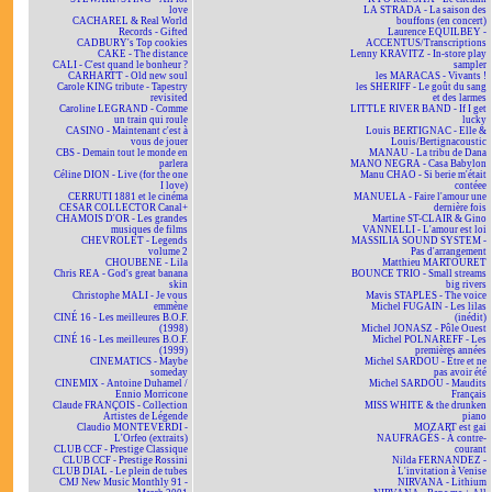
love
LA STRADA - La saison des
CACHAREL & Real World
bouffons (en concert)
Records - Gifted
Laurence EQUILBEY -
CADBURY's Top cookies
ACCENTUS/Transcriptions
CAKE - The distance
Lenny KRAVITZ - In-store play
CALI - C'est quand le bonheur ?
sampler
CARHARTT - Old new soul
les MARACAS - Vivants !
Carole KING tribute - Tapestry
les SHERIFF - Le goût du sang
revisited
et des larmes
Caroline LEGRAND - Comme
LITTLE RIVER BAND - If I get
un train qui roule
lucky
CASINO - Maintenant c'est à
Louis BERTIGNAC - Elle &
vous de jouer
Louis/Bertignacoustic
CBS - Demain tout le monde en
MANAU - La tribu de Dana
parlera
MANO NEGRA - Casa Babylon
Céline DION - Live (for the one
Manu CHAO - Si berie m'était
I love)
contéee
CERRUTI 1881 et le cinéma
MANUELA - Faire l'amour une
CESAR COLLECTOR Canal+
dernière fois
CHAMOIS D'OR - Les grandes
Martine ST-CLAIR & Gino
musiques de films
VANNELLI - L'amour est loi
CHEVROLET - Legends
MASSILIA SOUND SYSTEM -
volume 2
Pas d'arrangement
CHOUBENE - Lila
Matthieu MARTOURET
Chris REA - God's great banana
BOUNCE TRIO - Small streams
skin
big rivers
Christophe MALI - Je vous
Mavis STAPLES - The voice
emmène
Michel FUGAIN - Les lilas
CINÉ 16 - Les meilleures B.O.F.
(inédit)
(1998)
Michel JONASZ - Pôle Ouest
CINÉ 16 - Les meilleures B.O.F.
Michel POLNAREFF - Les
(1999)
premières années
CINEMATICS - Maybe
Michel SARDOU - Être et ne
someday
pas avoir été
CINEMIX - Antoine Duhamel /
Michel SARDOU - Maudits
Ennio Morricone
Français
Claude FRANÇOIS - Collection
MISS WHITE & the drunken
Artistes de Légende
piano
Claudio MONTEVERDI -
MOZART est gai
L'Orfeo (extraits)
NAUFRAGÉS - À contre-
CLUB CCF - Prestige Classique
courant
CLUB CCF - Prestige Rossini
Nilda FERNANDEZ -
CLUB DIAL - Le plein de tubes
L'invitation à Venise
CMJ New Music Monthly 91 -
NIRVANA - Lithium