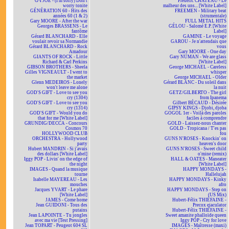
G-I JOE - (I'm sorry) Don't
Frédéric CHATEAU - Le
worry tonite
malheur des uns... [White Label]
GÉNÉRATION 60 - Hits des
FREEMEN - Military beat
années 60 (1 & 2)
(strumentale)
Gary MOORE - After the war
FULL METAL HITS
Georges BRASSENS - Le
GÉLOU - Salomé E.P. [White
fantôme
Label]
Gérard BLANCHARD - Elle
GAMINE - Le voyage
voulait revoir sa Normandie
GAROU - Je n'attendais que
Gérard BLANCHARD - Rock
vous
Amadour
Gary MOORE - One day
GIANTS OF ROCK - Little
Gary NUMAN - We are glass
Richard & Carl Perkins
[White Label]
GIBSON BROTHERS - Sheela
George MICHAEL - Careless
Gilles VIGNEAULT - I went to
whisper
the market
George MICHAEL - Older
Glenn MEDEIROS - Lonely
Gérard BLANC - Du soleil dans
won't leave me alone
la nuit
GOD'S GIFT - Love to see you
GETZ/GILBERTO - The girl
cry (1304)
from Ipanema
GOD'S GIFT - Love to see you
Gilbert BÉCAUD - Désirée
cry (1314)
GIPSY KINGS - Djobi, djoba
GOD'S GIFT - Would you do
GOGOL 1er - Voilà des paroles
that for me [White Label]
faciles à comprendre
GRUNDIG/DECCA - Concours
GOLD - Laissez-nous chanter
Cosmos 70
GOLD - Tropicana / T'es pas
HOLLYWOOD CLUB
fou
ORCHESTRA - Hollywood
GUNS N'ROSES - Knockin' on
party
heaven's door
Hubert MANDRIN - Si j'avais
GUNS N'ROSES - Sweet child
des dollars [White Label]
o'mine (remix)
Iggy POP - Livin' on the edge of
HALL & OATES - Maneater
the night
[White Label]
IMAGES - Quand la musique
HAPPY MONDAYS -
tourne
Hallelujah
Isabelle MAYEREAU - Les
HAPPY MONDAYS - Kinky
mouches
afro
Jacques YVART - Le phare
HAPPY MONDAYS - Step on
[White Label]
(US Mix)
JAMES - Come home
Hubert-Félix THIÉFAINE -
Jean GUIDONI - Tous des
Precox ejaculator
putains
Hubert-Félix THIÉFAINE -
Jean LAPOINTE - Tu jongles
Sweet amanite phalloïde queen
avec ma vie [Test Pressing]
Iggy POP - Cry for love
Jean TOPART - Peugeot 604 SL
IMAGES - Maîtresse (maxi)