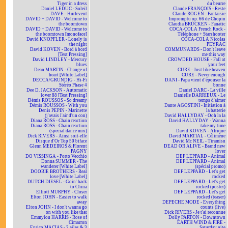
Tiger in a dress
du beurre
Daniel LEDUC - Soleil
Claude FRANÇOIS - Reste
DAVE - Hurlevent
Claude ROGEN - Fantaisie
DAVID + DAVID - Welcome to
Impromptu op. 66 de Chopin
the boomtown
Claudia BRÜCKEN - Fanatic
DAVID + DAVID - Welcome to
COCA-COLA French Rock -
the boomtown [monoface]
Téléphone + Starshooter
David KNOPFLER - Lonely is
COCA-COLA Nicolas
the night
PEYRAC
David KOVEN - Bord à bord
COMMUNARDS - Don't leave
[Test Pressing]
me this way
David LINDLEY - Mercury
CROWDED HOUSE - Fall at
blues
your feet
Dean MARTIN - Change of
CURE - Just like heaven
heart [White Label]
CURE - Never enough
DECCA/GRUNDIG - Hi-Fi
DANI - Papa vient d'épouser la
Stéréo Phase 4
bonne
Dee D. JACKSON - Automatic
Daniel DARC - La ville
lover 88 [Test Pressing]
Danielle DARRIEUX - Le
Démis ROUSSOS - So dreamy
temps d'aimer
Démis ROUSSOS - With you
Dante AGOSTINI - Initiation à
Denis PEPIN - Marinette
la batterie
(j'avais l'air d'un con)
David HALLYDAY - Ooh la la
Diana ROSS - Chain reaction
David HALLYDAY - Wanna
Diana ROSS - Chain reaction
take my time
(special dance mix)
David KOVEN - Afrique
Dick RIVERS - Ainsi soit-elle
David MARTIAL - Célimène
Disque d'Or Top 50 biface
David Mc NEIL - Tiramisu
Glenn MEDEIROS & Florent
DEAD OR ALIVE - Brand new
PAGNY
lover
DO VISSINGA - Porto Vecchio
DEF LEPPARD - Animal
Donna SUMMER - The
DEF LEPPARD - Animal
wanderer [White Label]
(spécial promo)
DOOBIE BROTHERS - Real
DEF LEPPARD - Let's get
love [White Label]
rocked
DUTCH DIESEL - Goin' back
DEF LEPPARD - Let's get
to China
rocked (poster)
Elliott MURPHY - Closer
DEF LEPPARD - Let's get
Elton JOHN - Easier to walk
rocked (teaser)
away
DEPECHE MODE - Everything
Elton JOHN - I don't wanna go
counts (live)
on with you like that
Dick RIVERS - Je t'ai reconnue
Emmylou HARRIS - Rose of
Dolly PARTON - Downtown
Cimarron
EARTH WIND & FIRE -
Enrico MACIAS - 2 ailes & 3
Saturday nite