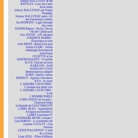
Johnny HALLYDAY & the
RATTLES - Lass die Leute
doch reden
Johnny HALLYDAY par Vogue
Hommes
Johnny HALLYDAY parle - 65
mn d'entretiens inédits
Jon HOPKINS - Light through
the veins
JOSEPH Pepino - Ha ha ! No no
! He He ! [dédicacé]
Joss STONE - LP1 advance
JUKEBOX BABIES -
Électrique ou rien
Julie REINS - Reine d'un jour
Julien CLERC - Julien
déménage électrique &
acoustique
JULIETTE et les
INDÉPENDANTS - 14 juillet
K.O.D. Chacun sa route
KARAJAN - Gold
KARAJAN GOLD
demonstration sampler
KORN - Family values
KRISIUN - Ageless venomous
KYO - Je cours
L'AFFAIRE LOUIS TRIO -
L'homme aux mille vies
L'AFFAIRE LOUIS TRIO -
Loin
L'HOMME PARLE
la BELGIQUE est un pays -
Chantons belge
la légende du GOLF DROUOT
LABEL BLEU - Appellation
d'origine incontrôlée 2
LABELS automne 97
LANDMARK MUSIC volume 1
Lara FABIAN - A wonderful life
Laurent VOULZY - Une
héroïne
LEFDUP & LEFDUP - L'oeil
du cyclone
Lena AYAL - Dîner d'affaires