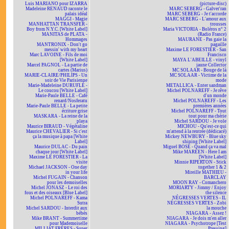
Luis MARIANO pour IZARRA
(picture-disc)
Madeleine RENAUD raconte le
MARC SEBERG - Galver'ran
palais idéal
MARC SEBERG - Je t'accorde
MAGGI - Magie
MARC SEBERG - L'amour aux
MANHATTAN TRANSFER -
trousses
Boy from N.Y.C. [White Label]
Maria VICTORIA - Boléros n° 2
MANITAS de PLATA -
(Radio France)
Hommages
MAURANE - Pas gaie la
MANTRONIX - Don't go
pagaille
messin' with my heart
Maxime LE FORESTIER - San
Marc LAVOINE - Fils de moi
Francisco
[White Label]
MAYA L'ABEILLE - vinyl
Marcel PAGNOL - La partie de
jaune Collector
cartes (Marius)
MC SOLAAR - Bouge de là
MARIE-CLAIRE/PHILIPS - Un
MC SOLAAR - Victime de la
soir de Vie Parisienne
mode
Marie-Madeleine DURUFLÉ -
METALLICA - Enter sandman
Le coucou [White Label]
Michel POLNAREFF - Je rêve
Marie-Paule BELLE - Café
d'un monde
renard/Nosferatu
Michel POLNAREFF - Les
Marie-Paule BELLE - La petite
premières années
écriture grise
Michel POLNAREFF - Tout
MASKARA - La reine de la
tout pour ma chérie
playa
Michel SARDOU - Je vole
Maurice BIRAUD - Végétaline
MICHOU - Qu'est-ce qui
Maurice CHEVALIER - Si c'est
m'attend à la rentrée (dédicacé)
ça la musique à papa [White
Mickey NEWBURY - Blue sky
Label]
shining [White Label]
Maurice DULAC - Du pain
Miguel BOSÉ - Quand ça va mal
chaque jour [White Label]
Mike MAREEN - Here I am
Maxime LE FORESTIER - La
[White Label]
visite
Minnie RIPERTON - Stick
Michael JACKSON - One day
together 1 & 2
in your life
Mireille MATHIEU -
Michel FUGAIN - Chanson
BARCLAY
pour les demoiselles
MOON RAY - Comanchero
Michel JONASZ - Le roi des
MORIARTY - Jimmy / Enjoy
fous et des oiseaux [Blue Label]
the silence
Michel POLNAREFF - Kama
NÉGRESSES VERTES - IL
Sutra
NÉGRESSES VERTES - Zobi
Michel SARDOU - Interdit aux
la mouche
bébés
NIAGARA - Assez !
Mike BRANT - Summertime
NIAGARA - Je dois m'en aller
pour Mademoiselle
NIAGARA - Psychotrope [Test
MILLIAT FRÈRES - Super
Pressing]