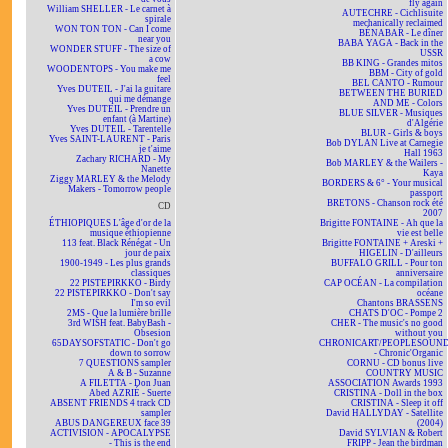
fly again
William SHELLER - Le carnet à
AUTECHRE - Cichlisuite
spirale
mechanically reclaimed
WON TON TON - Can I come
BÉNABAR - Le dîner
near you
BABA YAGA - Back in the
WONDER STUFF - The size of
USSR
a cow
BB KING - Grandes mitos
WOODENTOPS - You make me
BBM - City of gold
feel
BEL CANTO - Rumour
Yves DUTEIL - J'ai la guitare
BETWEEN THE BURIED
qui me démange
AND ME - Colors
Yves DUTEIL - Prendre un
BLUE SILVER - Musiques
enfant (à Martine)
d'Algérie
Yves DUTEIL - Tarentelle
BLUR - Girls & boys
Yves SAINT-LAURENT - Paris
Bob DYLAN Live at Carnegie
je t'aime
Hall 1963
Zachary RICHARD - My
Bob MARLEY & the Wailers -
Nanette
Kaya
Ziggy MARLEY & the Melody
BORDERS & 6° - Your musical
Makers - Tomorrow people
passport
BRETONS - Chanson rock été
CD
2007
ÉTHIOPIQUES L'âge d'or de la
Brigitte FONTAINE - Ah que la
musique éthiopienne
vie est belle
113 feat. Black Rénégat - Un
Brigitte FONTAINE + Areski +
jour de paix
HIGELIN - D'ailleurs
1900-1949 - Les plus grands
BUFFALO GRILL - Pour ton
classiques
anniversaire
22 PISTEPIRKKO - Birdy
CAP OCÉAN - La compilation
22 PISTEPIRKKO - Don't say
océane
I'm so evil
Chantons BRASSENS
2MS - Que la lumière brille
CHATS D'OC - Pompe 2
3rd WISH feat. BabyBash -
CHER - The music's no good
Obsesion
without you
65DAYSOFSTATIC - Don't go
CHRONICART/PEOPLESOUN
down to sorrow
- Chronic'Organic
7 QUESTIONS sampler
CORNU - CD bonus live
A & B - Suzanne
COUNTRY MUSIC
A FILETTA - Don Juan
ASSOCIATION Awards 1993
Abed AZRIÉ - Suerte
CRISTINA - Doll in the box
ABSENT FRIENDS 4 track CD
CRISTINA - Sleep it off
sampler
David HALLYDAY - Satellite
ABUS DANGEREUX face 39
(2004)
ACTIVISION - APOCALYPSE
David SYLVIAN & Robert
- This is the end
FRIPP - Jean the birdman