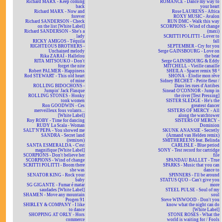
Richard MARX - Keep coming
ROMANCE - Dance my way to
back
your heart
Richard MARX - Now and
Rose LAURENS - Africa
forever
ROXY MUSIC - Avalon
Richard SANDERSON - Check
RUN DMC - Walk this way
on the list [White Label]
SCORPIONS - Wind of change
Richard SANDERSON - She's a
(maxi)
lady
SCRITTI POLITTI - Lover to
RICKY AMIGOS - Téquila
fall
RIGHTEOUS BROTHERS -
SEPTEMBER - Cry for you
Unchained melody
Serge GAINSBOURG - Love on
Rika ZARAÏ - Hallelou
the beat
RITA MITSOUKO - Don't
Serge GAINSBOURG & Eddy
forget the nite
MITCHELL - Vieille canaille
Robert PALMER - Happiness
SHEILA - Spacer remix 98 ²
Rod STEWART - This old heart
SHONA - Elodie mon rêve
of mine
Sidney BECHET - Petite fleur /
ROLLING BIDOCHONS -
Dans les rues d'Antibes
Jumpin' Jack Flasque
Sinead O'CONNOR - Jump in
ROLLING STONES - Honky
the river [Test Pressing]
tonk women
SISTER SLEDGE - He's the
Ron GOODWIN - Ces
greatest dancer
merveilleux fous volants...
SISTERS OF MERCY - All
[White Label]
along the watchtower
Roy ROBY - Time for dancing
SISTERS OF MERCY -
RUDY La Scala - Woman
Dominion
SALT'N'PEPA - You showed me
SKUNK ANANSIE - Secretly
SANDRA - Secret land
(Armand van Helden remix)
(remixes)
SMITHEREENS feat. Belinda
SANTA ESMERALDA - C'est
CARLISLE - Blue period
magnifique [White Label]
SONY - Test record for cartridge
SCORPIONS - Don't believe her
file
SCORPIONS - Wind of change
SPANDAU BALLET - True
SCRITTI POLITTI - Boom there
SPARKS - Music that you can
she was
dance to
SENATOR KING - Rock your
SPINNERS - I'll be around
baby
STATUS QUO - Can't give you
SG GIGANTE - Fumar é matar
more
saudades [White Label]
STEEL PULSE - Soul of my
SHAMEN - Move any mountain
soul
Progen 91
Steve WINWOOD - Don't you
SHIRLEY & COMPANY - I like
know what the night can do
to dance
[White Label]
SHOPPING AT ORLY - Hors
STONE ROSES - What the
commerce
world is waiting for / Fools