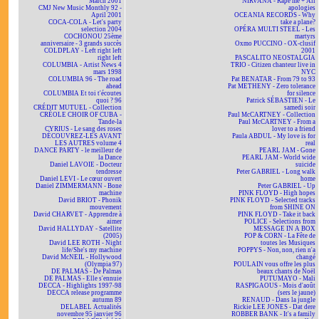
March 2001
NIRVANA - Rape me + All
CMJ New Music Monthly 92 -
apologies
April 2001
OCEANIA RECORDS - Why
COCA-COLA - Let's party
take a plane?
selection 2004
OPÉRA MULTI STEEL - Les
COCHONOU 25ème
martyrs
anniversaire - 3 grands succès
Oxmo PUCCINO - OX-clusif
COLDPLAY - Left right left
2001
right left
PASCALITO NEOSTALGIA
COLUMBIA - Artist News 4
TRIO - Citizen chanteur live in
mars 1998
NYC
COLUMBIA 96 - The road
Pat BENATAR - From 79 to 93
ahead
Pat METHENY - Zero tolerance
COLUMBIA Et toi t'écoutes
for silence
quoi ? 96
Patrick SÉBASTIEN - Le
CRÉDIT MUTUEL - Collection
samedi soir
CRÉOLE CHOIR OF CUBA -
Paul McCARTNEY - Collection
Tande-la
Paul McCARTNEY - From a
CYRIUS - Le sang des roses
lover to a friend
DÉCOUVREZ-LES AVANT
Paula ABDUL - My love is for
LES AUTRES volume 4
real
DANCE PARTY - le meilleur de
PEARL JAM - Gone
la Dance
PEARL JAM - World wide
Daniel LAVOIE - Docteur
suicide
tendresse
Peter GABRIEL - Long walk
Daniel LEVI - Le cœur ouvert
home
Daniel ZIMMERMANN - Bone
Peter GABRIEL - Up
machine
PINK FLOYD - High hopes
David BRIOT - Phonik
PINK FLOYD - Selected tracks
mouvement
from SHINE ON
David CHARVET - Apprendre à
PINK FLOYD - Take it back
aimer
POLICE - Selections from
David HALLYDAY - Satellite
MESSAGE IN A BOX
(2005)
POP & CORN - La Fête de
David LEE ROTH - Night
toutes les Musiques
life/She's my machine
POPPYS - Non, non, rien n'a
David McNEIL - Hollywood
changé
(Olympia 97)
POULAIN vous offre les plus
DE PALMAS - De Palmas
beaux chants de Noël
DE PALMAS - Elle s'ennuie
PUTUMAYO - Mali
DECCA - Highlights 1997-98
RASPIGAOUS - Mois d'août
DECCA release programme
(sers le jaune)
autumn 89
RENAUD - Dans la jungle
DELABEL Actualités
Rickie LEE JONES - Dat dere
novembre 95 janvier 96
ROBBER BANK - It's a family