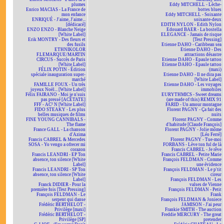
plumes
Eddy MITCHELL - Lèche-
Enrico MACIAS - La France de
bottes blues
mon enfance
Eddy MITCHELL - Soixante
ENRIQUÉ - J'aime, J'aime...
soixante-deux
[dédicacé]
EDITH NYLON - Edith Nylon
ENZO ENZO - Blanche Neige
Edouard BAER - La bostella
[White Label]
ELEGANCE - Jamais de risque
Erik MONTRY - Des fleurs et
[Test Pressing]
des fusils
Etienne DAHO - Caribbean sea
ETHNIKOLOR
Etienne DAHO - Des
F.LEMARQUE/MARTIN
attractions désastre
CIRCUS - Succès de Paris
Etienne DAHO - Epaule tattoo
[White Label]
Etienne DAHO - Epaule tattoo
FÉLIX POTIN - Édition
(maxi)
spéciale inauguration super-
Etienne DAHO - Il ne dira pas
marché
[White Label]
FAMILLE FOUX - Un très
Etienne DAHO - Les voyages
joyeux Noël... [White Label]
immobiles
Félix FAIRANO - Moi je n'suis
EURYTHMICS - Sweet dreams
pas pressé [ACÉTATE]
(are made of this) REMIX 91
FFF - AC² N [White Label]
FARID - Un amour montagne
FIDO STEAKY - Les plus
Florent PAGNY - Ça fait des
belles musiques de films
nuits
FINE YOUNG CANNIBALS -
Florent PAGNY - Comme
The flame
d'habitude [Claude François]
France GALL - La chanson
Florent PAGNY - Jolie môme
d'Azima
[Léo Ferré]
Francis CABREL & Mercedes
Florent PAGNY - Tue-moi
SOSA - Yo vengo a ofrecer mi
FORBANS - Lève ton ful de là
corazon
Francis CABREL - Je rêve
Francis LEANDRI - EP Ton
Francis CABREL - Petite Marie
absence, ton silence [White
François FELDMAN - Comme
Label]
une évidence
Francis LEANDRI - SP Ton
François FELDMAN - Le p'tit
absence, ton silence [White
cireur
Label]
François FELDMAN - Les
Franck DIDIER - Pour la
valses de Vienne
première fois [Test Pressing]
François FELDMAN - Petit
François FELDMAN - Le
Frank
serpent qui danse
François FELDMAN & Joniece
Frédéric BERTHELOT -
JAMISON - J'ai peur
Privilège [maxi]
Frankie SMITH - The auction
Frédéric BERTHELOT -
Freddie MERCURY - The great
Privilège [SP]
pretender