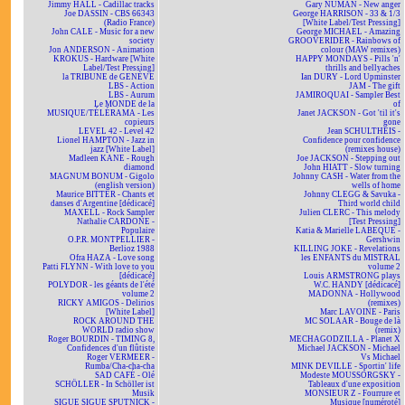
Jimmy HALL - Cadillac tracks
Gary NUMAN - New anger
Joe DASSIN - CBS 66343
George HARRISON - 33 & 1/3
(Radio France)
[White Label/Test Pressing]
John CALE - Music for a new
George MICHAEL - Amazing
society
GROOVERIDER - Rainbows of
Jon ANDERSON - Animation
colour (MAW remixes)
KROKUS - Hardware [White
HAPPY MONDAYS - Pills 'n'
Label/Test Pressing]
thrills and bellyaches
la TRIBUNE de GENÈVE
Ian DURY - Lord Upminster
LBS - Action
JAM - The gift
LBS - Aurum
JAMIROQUAI - Sampler Best
Le MONDE de la
of
MUSIQUE/TÉLÉRAMA - Les
Janet JACKSON - Got 'til it's
copieurs
gone
LEVEL 42 - Level 42
Jean SCHULTHEIS -
Lionel HAMPTON - Jazz in
Confidence pour confidence
jazz [White Label]
(remixes house)
Madleen KANE - Rough
Joe JACKSON - Stepping out
diamond
John HIATT - Slow turning
MAGNUM BONUM - Gigolo
Johnny CASH - Water from the
(english version)
wells of home
Maurice BITTER - Chants et
Johnny CLEGG & Savuka -
danses d'Argentine [dédicacé]
Third world child
MAXELL - Rock Sampler
Julien CLERC - This melody
Nathalie CARDONE -
[Test Pressing]
Populaire
Katia & Marielle LABEQUE -
O.P.R. MONTPELLIER -
Gershwin
Berlioz 1988
KILLING JOKE - Revelations
Ofra HAZA - Love song
les ENFANTS du MISTRAL
Patti FLYNN - With love to you
volume 2
[dédicacé]
Louis ARMSTRONG plays
POLYDOR - les géants de l'été
W.C. HANDY [dédicacé]
volume 2
MADONNA - Hollywood
RICKY AMIGOS - Delirios
(remixes)
[White Label]
Marc LAVOINE - Paris
ROCK AROUND THE
MC SOLAAR - Bouge de là
WORLD radio show
(remix)
Roger BOURDIN - TIMING 8,
MECHAGODZILLA - Planet X
Confidences d'un flûtiste
Michael JACKSON - Michael
Roger VERMEER -
Vs Michael
Rumba/Cha-cha-cha
MINK DEVILLE - Sportin' life
SAD CAFÉ - Olé
Modeste MOUSSORGSKY -
SCHÖLLER - In Schöller ist
Tableaux d'une exposition
Musik
MONSIEUR Z - Fourrure et
SIGUE SIGUE SPUTNICK -
Musique [numéroté]