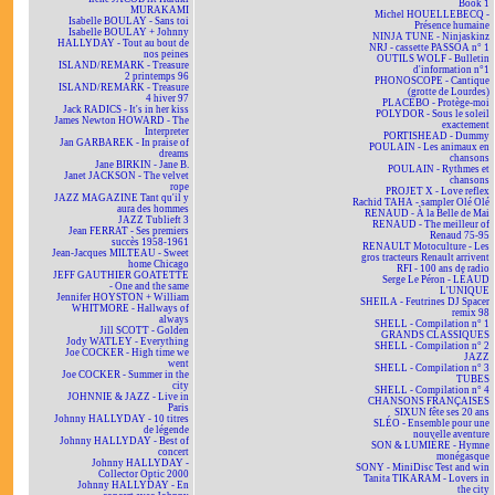
Book 1
MURAKAMI
Michel HOUELLEBECQ -
Isabelle BOULAY - Sans toi
Présence humaine
Isabelle BOULAY + Johnny
NINJA TUNE - Ninjaskinz
HALLYDAY - Tout au bout de
NRJ - cassette PASSOA n° 1
nos peines
OUTILS WOLF - Bulletin
ISLAND/REMARK - Treasure
d'information n°1
2 printemps 96
PHONOSCOPE - Cantique
ISLAND/REMARK - Treasure
(grotte de Lourdes)
4 hiver 97
PLACEBO - Protège-moi
Jack RADICS - It's in her kiss
POLYDOR - Sous le soleil
James Newton HOWARD - The
exactement
Interpreter
PORTISHEAD - Dummy
Jan GARBAREK - In praise of
POULAIN - Les animaux en
dreams
chansons
Jane BIRKIN - Jane B.
POULAIN - Rythmes et
Janet JACKSON - The velvet
chansons
rope
PROJET X - Love reflex
JAZZ MAGAZINE Tant qu'il y
Rachid TAHA - sampler Olé Olé
aura des hommes
RENAUD - À la Belle de Mai
JAZZ Tublieft 3
RENAUD - The meilleur of
Jean FERRAT - Ses premiers
Renaud 75-95
succès 1958-1961
RENAULT Motoculture - Les
Jean-Jacques MILTEAU - Sweet
gros tracteurs Renault arrivent
home Chicago
RFI - 100 ans de radio
JEFF GAUTHIER GOATETTE
Serge Le Péron - LÉAUD
- One and the same
L'UNIQUE
Jennifer HOYSTON + William
SHEILA - Feutrines DJ Spacer
WHITMORE - Hallways of
remix 98
always
SHELL - Compilation n° 1
Jill SCOTT - Golden
GRANDS CLASSIQUES
Jody WATLEY - Everything
SHELL - Compilation n° 2
Joe COCKER - High time we
JAZZ
went
SHELL - Compilation n° 3
Joe COCKER - Summer in the
TUBES
city
SHELL - Compilation n° 4
JOHNNIE & JAZZ - Live in
CHANSONS FRANÇAISES
Paris
SIXUN fête ses 20 ans
Johnny HALLYDAY - 10 titres
SLÉO - Ensemble pour une
de légende
nouvelle aventure
Johnny HALLYDAY - Best of
SON & LUMIÈRE - Hymne
concert
monégasque
Johnny HALLYDAY -
SONY - MiniDisc Test and win
Collector Optic 2000
Tanita TIKARAM - Lovers in
Johnny HALLYDAY - En
the city