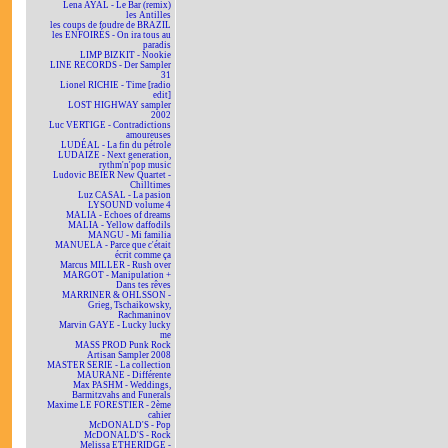
Lena AYAL - Le Bar (remix)
les Antilles
les coups de foudre de BRAZIL
les ENFOIRÉS - On ira tous au
paradis
LIMP BIZKIT - Nookie
LINE RECORDS - Der Sampler
31
Lionel RICHIE - Time [radio
edit]
LOST HIGHWAY sampler
2002
Luc VERTIGE - Contradictions
amoureuses
LUDÉAL - La fin du pétrole
LUDAIZE - Next generation,
rythm'n'pop music
Ludovic BEIER New Quartet -
Chilltimes
Luz CASAL - La pasion
LYSOUND volume 4
MALIA - Echoes of dreams
MALIA - Yellow daffodils
MANGU - Mi familia
MANUELA - Parce que c'était
écrit comme ça
Marcus MILLER - Rush over
MARGOT - Manipulation +
Dans tes rêves
MARRINER & OHLSSON -
Grieg, Tschaikowsky,
Rachmaninov
Marvin GAYE - Lucky lucky
me
MASS PROD Punk Rock
Artisan Sampler 2008
MASTER SERIE - La collection
MAURANE - Différente
Max PASHM - Weddings,
Barmitzvahs and Funerals
Maxime LE FORESTIER - 2ème
cahier
McDONALD'S - Pop
McDONALD'S - Rock
Melissa ETHERIDGE -