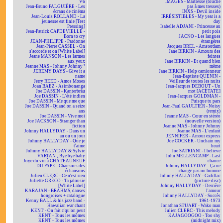
V6
IMAGES - Maîtresse (touche
Jean-Bruno FALGUIÈRE - Les
pas à mes tresses)
écrans de cinéma
INXS - Devil inside
Jean-Louis ROLLAND - La
IRRÉSISTIBLES - My year is a
jeunesse est finie [Test
day
Pressing]
Isabelle ADJANI - Princesse au
Jean-Patrick CAPDEVIELLE -
petit pois
Born to cry
JACNO - Les langues
JEAN-PHILIPPE - Pardonne
étrangères
Jean-Pierre CASSEL - On
Jacques BREL - Amsterdam
s'accorde et on [White Label]
Jane BIRKIN - Amours des
Jeane MANSON - Les larmes
feintes
aux yeux
Jane BIRKIN - Et quand bien
Jeanne MAS - Johnny Johnny ²
même
JEREMY DAYS - Give it a
Jane BIRKIN - Help camionneur
name
Jean-Baptiste QUENIN -
Jerry REED - Amos Moses
Veilleur de toutes les nuits
Joan BAEZ - Asimbonanga
Jean-Jacques DEBOUT - Un
Joe DASSIN - Kanterbräu
mot [ACÉTATE]
Joe DASSIN - L'été indien
Jean-Jacques GOLDMAN -
Joe DASSIN - Me que me que
Puisque tu pars
Joe DASSIN - Quand on a seize
Jean-Paul GAULTIER - Noisy
ans
(remix)
Joe DASSIN - Vive moi
Jeanne MAS - Cœur en stéréo
Joe JACKSON - Stranger than
(nouvelle version)
fiction
Jeanne MAS - Johnny Johnny
Johnny HALLYDAY - Dans un
Jeanne MAS - L'enfant
an ou un jour
JENNIFER - Amour express
Johnny HALLYDAY - Que je
Joe COCKER - Unchain my
t'aime
heart
Johnny HALLYDAY & Sylvie
Joe SATRIANI - I believe
VARTAN - Bye bye baby
John MELLENCAMP - Last
Joye du vin à CHÂTEAUNEUF
chance
DU PAPE - Chansons des
Johnny HALLYDAY - Ça ne
échansons
change pas un homme
Julien CLERC - Ce n'est rien
Johnny HALLYDAY - Cadillac
Juliette GRÉCO - Ta jalousie
(picture-disc)
[White Label]
Johnny HALLYDAY - Derrière
KARAJAN - BRAHMS, danses
l'amour
hongroises + catalogue
Johnny HALLYDAY - Succès
Kenny BALL & his jazz band -
1961-1973
Hawaiian war chant
Jonathan STUART - Wako man
KENT - On fait c'qu'on peut
Julien CLERC - This melody
KENT - Tous les mômes
KAJAGOOGOO - Too shy
KENT - Tous les mômes
(midnight mix)