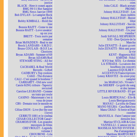
justice
cries
BLACK - Here it comes again
John CALE - Black acetate
BMG 99/11 Hot Sampler
PROMO
BMG News Janvier 1999
Johnny HALLYDAY - Les
Bob DYLAN - Le sampler Rock
duos inédits
and Folk
Johnny HALLYDAY - Rester
Bobby KIMBALL - Hold the
libre
line
Johnny HALLYDAY - Succès
Bonnie RAITT - Come to me
garantis
Bonnie RAITT - Love sneakin'
Johnny HALLYDAY - Un jour
up on you
viendra ²
BRETT - Trois nuits par
Jordi SAVALL/HESPERION
semaine
XXI - Don Quijote de la
Brian McFADDEN - Real to me
Mancha
Brock LANDARS - S.M.D.U.
Julie ZENATTI - À quoi ça sert
Bruno COULAIS - B.O.F. Les
Julie ZENATTI - Mon ami pour
Choristes
la vie
Bryan ADAMS - Summer of 69
KENT - Hagnesta Hill
Bryan ADAMS/Rod
KMFDM - Nihil
STEWART/STING - All for
KYO feat. SITA - Le chemin
love
LA STRADA - La saison des
CACHAREL & Real World
bouffons (en concert)
Records - Gifted
Laurence EQUILBEY -
CADBURY's Top cookies
ACCENTUS/Transcriptions
CAKE - The distance
Lenny KRAVITZ - In-store play
CALI - C'est quand le bonheur ?
sampler
CARHARTT - Old new soul
les MARACAS - Vivants !
Carole KING tribute - Tapestry
les SHERIFF - Le goût du sang
revisited
et des larmes
Caroline LEGRAND - Comme
LITTLE RIVER BAND - If I get
un train qui roule
lucky
CASINO - Maintenant c'est à
Louis BERTIGNAC - Elle &
vous de jouer
Louis/Bertignacoustic
CBS - Demain tout le monde en
MANAU - La tribu de Dana
parlera
MANO NEGRA - Casa Babylon
Céline DION - Live (for the one
Manu CHAO - Si berie m'était
I love)
contéee
CERRUTI 1881 et le cinéma
MANUELA - Faire l'amour une
CESAR COLLECTOR Canal+
dernière fois
CHAMOIS D'OR - Les grandes
Martine ST-CLAIR & Gino
musiques de films
VANNELLI - L'amour est loi
CHEVROLET - Legends
MASSILIA SOUND SYSTEM -
volume 2
Pas d'arrangement
CHOUBENE - Lila
Matthieu MARTOURET