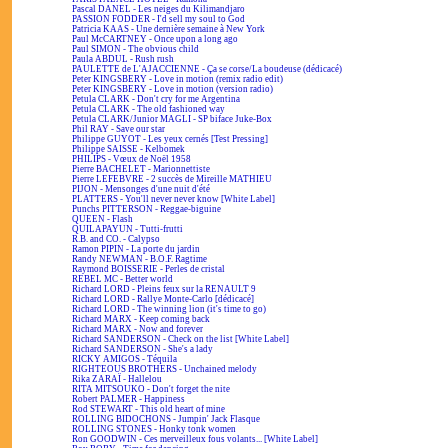
Pascal DANEL - Les neiges du Kilimandjaro
PASSION FODDER - I'd sell my soul to God
Patricia KAAS - Une dernière semaine à New York
Paul McCARTNEY - Once upon a long ago
Paul SIMON - The obvious child
Paula ABDUL - Rush rush
PAULETTE de L'AJACCIENNE - Ça se corse/La boudeuse (dédicacé)
Peter KINGSBERY - Love in motion (remix radio edit)
Peter KINGSBERY - Love in motion (version radio)
Petula CLARK - Don't cry for me Argentina
Petula CLARK - The old fashioned way
Petula CLARK/Junior MAGLI - SP biface Juke-Box
Phil RAY - Save our star
Philippe GUYOT - Les yeux cernés [Test Pressing]
Philippe SAISSE - Kelbomek
PHILIPS - Vœux de Noël 1958
Pierre BACHELET - Marionnettiste
Pierre LEFEBVRE - 2 succès de Mireille MATHIEU
PIJON - Mensonges d'une nuit d'été
PLATTERS - You'll never never know [White Label]
Punchs PITTERSON - Reggae-biguine
QUEEN - Flash
QUILAPAYUN - Tutti-frutti
R.B. and CO. - Calypso
Ramon PIPIN - La porte du jardin
Randy NEWMAN - B.O.F. Ragtime
Raymond BOISSERIE - Perles de cristal
REBEL MC - Better world
Richard LORD - Pleins feux sur la RENAULT 9
Richard LORD - Rallye Monte-Carlo [dédicacé]
Richard LORD - The winning lion (it's time to go)
Richard MARX - Keep coming back
Richard MARX - Now and forever
Richard SANDERSON - Check on the list [White Label]
Richard SANDERSON - She's a lady
RICKY AMIGOS - Téquila
RIGHTEOUS BROTHERS - Unchained melody
Rika ZARAÏ - Hallelou
RITA MITSOUKO - Don't forget the nite
Robert PALMER - Happiness
Rod STEWART - This old heart of mine
ROLLING BIDOCHONS - Jumpin' Jack Flasque
ROLLING STONES - Honky tonk women
Ron GOODWIN - Ces merveilleux fous volants... [White Label]