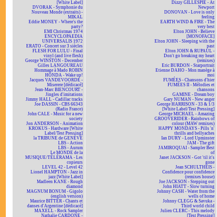
[White Label]
Dizzy GILLESPIE - At
DVORAK - Symphonie du
Newport
Nouveau Monde (extraits) -
DONOVAN - Love is only
MIKAL
feeling
Eddie MONEY - Where's the
EARTH WIND & FIRE - The
party?
very best
EMI Christmas 1974
Elton JOHN - Believe
ENCYCLOPAEDIA
[MONOFACE]
UNIVERSALIS 1972
Elton JOHN - Sleeping with the
ERATO - Concert sur 3 siècles
past
FLESH FOR LULU - Final
Elton JOHN & RUPAUL -
vinyl (and live flesh)
Don't go breaking my heart
George WINSTON - December
(remixes)
Gilles LANGOUREAU
Eric BURDON - Starportrait
Hommage à Mado ROBIN
Etienne DAHO - Mon manège à
HONDA - Wake up!
moi
Jacques VANDEVOORDE -
FUMÉES - Chansons d'hier
Miserere [dédicacé]
FUMÉES II - Mélodies et
Jean-Marc BIENCOURT -
chansons
Jingles d'imitations
GAMINE - Dream boy
Jimmy HALL - Cadillac tracks
Gary NUMAN - New anger
Joe DASSIN - CBS 66343
George HARRISON - 33 & 1/3
(Radio France)
[White Label/Test Pressing]
John CALE - Music for a new
George MICHAEL - Amazing
society
GROOVERIDER - Rainbows of
Jon ANDERSON - Animation
colour (MAW remixes)
KROKUS - Hardware [White
HAPPY MONDAYS - Pills 'n'
Label/Test Pressing]
thrills and bellyaches
la TRIBUNE de GENÈVE
Ian DURY - Lord Upminster
LBS - Action
JAM - The gift
LBS - Aurum
JAMIROQUAI - Sampler Best
Le MONDE de la
of
MUSIQUE/TÉLÉRAMA - Les
Janet JACKSON - Got 'til it's
copieurs
gone
LEVEL 42 - Level 42
Jean SCHULTHEIS -
Lionel HAMPTON - Jazz in
Confidence pour confidence
jazz [White Label]
(remixes house)
Madleen KANE - Rough
Joe JACKSON - Stepping out
diamond
John HIATT - Slow turning
MAGNUM BONUM - Gigolo
Johnny CASH - Water from the
(english version)
wells of home
Maurice BITTER - Chants et
Johnny CLEGG & Savuka -
danses d'Argentine [dédicacé]
Third world child
MAXELL - Rock Sampler
Julien CLERC - This melody
Nathalie CARDONE -
[Test Pressing]