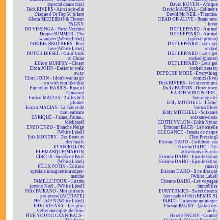
(special dance mix)
David KOVEN - Afrique
Dick RIVERS - Ainsi soit-elle
David MARTIAL - Célimène
Disque d'Or Top 50 biface
David Mc NEIL - Tiramisu
Glenn MEDEIROS & Florent
DEAD OR ALIVE - Brand new
PAGNY
lover
DO VISSINGA - Porto Vecchio
DEF LEPPARD - Animal
Donna SUMMER - The
DEF LEPPARD - Animal
wanderer [White Label]
(spécial promo)
DOOBIE BROTHERS - Real
DEF LEPPARD - Let's get
love [White Label]
rocked
DUTCH DIESEL - Goin' back
DEF LEPPARD - Let's get
to China
rocked (poster)
Elliott MURPHY - Closer
DEF LEPPARD - Let's get
Elton JOHN - Easier to walk
rocked (teaser)
away
DEPECHE MODE - Everything
Elton JOHN - I don't wanna go
counts (live)
on with you like that
Dick RIVERS - Je t'ai reconnue
Emmylou HARRIS - Rose of
Dolly PARTON - Downtown
Cimarron
EARTH WIND & FIRE -
Enrico MACIAS - 2 ailes & 3
Saturday nite
plumes
Eddy MITCHELL - Lèche-
Enrico MACIAS - La France de
bottes blues
mon enfance
Eddy MITCHELL - Soixante
ENRIQUÉ - J'aime, J'aime...
soixante-deux
[dédicacé]
EDITH NYLON - Edith Nylon
ENZO ENZO - Blanche Neige
Edouard BAER - La bostella
[White Label]
ELEGANCE - Jamais de risque
Erik MONTRY - Des fleurs et
[Test Pressing]
des fusils
Etienne DAHO - Caribbean sea
ETHNIKOLOR
Etienne DAHO - Des
F.LEMARQUE/MARTIN
attractions désastre
CIRCUS - Succès de Paris
Etienne DAHO - Epaule tattoo
[White Label]
Etienne DAHO - Epaule tattoo
FÉLIX POTIN - Édition
(maxi)
spéciale inauguration super-
Etienne DAHO - Il ne dira pas
marché
[White Label]
FAMILLE FOUX - Un très
Etienne DAHO - Les voyages
joyeux Noël... [White Label]
immobiles
Félix FAIRANO - Moi je n'suis
EURYTHMICS - Sweet dreams
pas pressé [ACÉTATE]
(are made of this) REMIX 91
FFF - AC² N [White Label]
FARID - Un amour montagne
FIDO STEAKY - Les plus
Florent PAGNY - Ça fait des
belles musiques de films
nuits
FINE YOUNG CANNIBALS -
Florent PAGNY - Comme