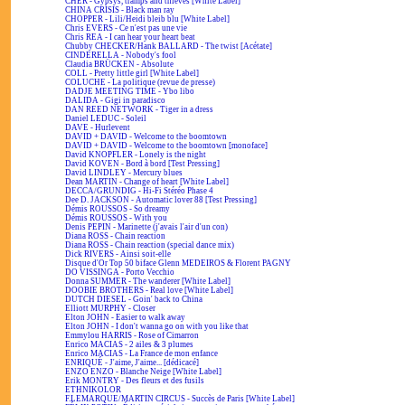
CHER - Gypsys, tramps and thieves [White Label]
CHINA CRISIS - Black man ray
CHOPPER - Lili/Heidi bleib blu [White Label]
Chris EVERS - Ce n'est pas une vie
Chris REA - I can hear your heart beat
Chubby CHECKER/Hank BALLARD - The twist [Acétate]
CINDERELLA - Nobody's fool
Claudia BRÜCKEN - Absolute
COLL - Pretty little girl [White Label]
COLUCHE - La politique (revue de presse)
DADJE MEETING TIME - Ybo libo
DALIDA - Gigi in paradisco
DAN REED NETWORK - Tiger in a dress
Daniel LEDUC - Soleil
DAVE - Hurlevent
DAVID + DAVID - Welcome to the boomtown
DAVID + DAVID - Welcome to the boomtown [monoface]
David KNOPFLER - Lonely is the night
David KOVEN - Bord à bord [Test Pressing]
David LINDLEY - Mercury blues
Dean MARTIN - Change of heart [White Label]
DECCA/GRUNDIG - Hi-Fi Stéréo Phase 4
Dee D. JACKSON - Automatic lover 88 [Test Pressing]
Démis ROUSSOS - So dreamy
Démis ROUSSOS - With you
Denis PEPIN - Marinette (j'avais l'air d'un con)
Diana ROSS - Chain reaction
Diana ROSS - Chain reaction (special dance mix)
Dick RIVERS - Ainsi soit-elle
Disque d'Or Top 50 biface Glenn MEDEIROS & Florent PAGNY
DO VISSINGA - Porto Vecchio
Donna SUMMER - The wanderer [White Label]
DOOBIE BROTHERS - Real love [White Label]
DUTCH DIESEL - Goin' back to China
Elliott MURPHY - Closer
Elton JOHN - Easier to walk away
Elton JOHN - I don't wanna go on with you like that
Emmylou HARRIS - Rose of Cimarron
Enrico MACIAS - 2 ailes & 3 plumes
Enrico MACIAS - La France de mon enfance
ENRIQUÉ - J'aime, J'aime... [dédicacé]
ENZO ENZO - Blanche Neige [White Label]
Erik MONTRY - Des fleurs et des fusils
ETHNIKOLOR
F.LEMARQUE/MARTIN CIRCUS - Succès de Paris [White Label]