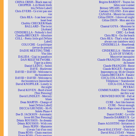
CHINA CRISIS - Black man ray
Brigitte BARDOT - Toutes les
CHOPPER - Lili/Heidi bleib
bêtes sont à aimer
blu [White Label]
Britney SPEARS - Sometimes
Chris EVERS - Ce n'est pas une
Caetano VELOSO - Este amor
vie
CANADA - Mourir les sirènes
Chris REA - I can hear your
Céline DION - I drove all night
heart beat
Céline DION - Mon ami m'a
Chubby CHECKER/Hank
quittée
BALLARD - The twist
Chantal GOYA - Monsieur le
[Acétate]
Chat Botté
CINDERELLA - Nobody's fool
CHIC - Le freak
Claudia BRÜCKEN - Absolute
Chris REA - On the beach
COLL - Pretty little girl [White
Chris REA - That's what they
Label]
always say (rainbow mix)
COLUCHE - La politique
CINDERELLA - Heartbreak
(revue de presse)
station
DADJE MEETING TIME -
CINDERELLA - Shelter me
Ybo libo
CLAN OF XYMOX -
DALIDA - Gigi in paradisco
Muscoviet mosquito
DAN REED NETWORK -
Claude FRANÇOIS - Du pain et
Tiger in a dress
du beurre
Daniel LEDUC - Soleil
Claude FRANÇOIS - Reste
DAVE - Hurlevent
Claude ROGEN - Fantaisie
DAVID + DAVID - Welcome to
Impromptu op. 66 de Chopin
the boomtown
Claudia BRÜCKEN - Fanatic
DAVID + DAVID - Welcome to
COCA-COLA French Rock -
the boomtown [monoface]
Téléphone + Starshooter
David KNOPFLER - Lonely is
COCA-COLA Nicolas
the night
PEYRAC
David KOVEN - Bord à bord
COMMUNARDS - Don't leave
[Test Pressing]
me this way
David LINDLEY - Mercury
CROWDED HOUSE - Fall at
blues
your feet
Dean MARTIN - Change of
CURE - Just like heaven
heart [White Label]
CURE - Never enough
DECCA/GRUNDIG - Hi-Fi
DANI - Papa vient d'épouser la
Stéréo Phase 4
bonne
Dee D. JACKSON - Automatic
Daniel DARC - La ville
lover 88 [Test Pressing]
Danielle DARRIEUX - Le
Démis ROUSSOS - So dreamy
temps d'aimer
Démis ROUSSOS - With you
Dante AGOSTINI - Initiation à
Denis PEPIN - Marinette
la batterie
(j'avais l'air d'un con)
David HALLYDAY - Ooh la la
Diana ROSS - Chain reaction
David HALLYDAY - Wanna
Diana ROSS - Chain reaction
take my time