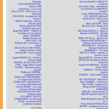
Populaire
Katia & Marielle LABEQUE -
O.P.R. MONTPELLIER -
Gershwin
Berlioz 1988
KILLING JOKE - Revelations
Ofra HAZA - Love song
les ENFANTS du MISTRAL
Patti FLYNN - With love to you
volume 2
[dédicacé]
Louis ARMSTRONG plays
POLYDOR - les géants de l'été
W.C. HANDY [dédicacé]
volume 2
MADONNA - Hollywood
RICKY AMIGOS - Delirios
(remixes)
[White Label]
Marc LAVOINE - Paris
ROCK AROUND THE
MC SOLAAR - Bouge de là
WORLD radio show
(remix)
Roger BOURDIN - TIMING 8,
MECHAGODZILLA - Planet X
Confidences d'un flûtiste
Michael JACKSON - Michael
Roger VERMEER -
Vs Michael
Rumba/Cha-cha-cha
MINK DEVILLE - Sportin' life
SAD CAFÉ - Olé
Modeste MOUSSORGSKY -
SCHÖLLER - In Schöller ist
Tableaux d'une exposition
Musik
MONSIEUR Z - Fourrure et
SIGUE SIGUE SPUTNICK -
Musique [numéroté]
Flaunt it [White Label]
MORRISSEY - Viva hate
SONOLOR - Vœux sonores
MÖTLEY CRÜE - Smokin' in
1975
the boys room
Sophie MARCEAU - Certitude
Murray HEAD - Sooner or later
[White Label]
MUSTANG Kollektion Herbst
STOFFEL & FILS 1950-1975
Winter 83
T'PAU - Rage [White Label]
Nanette WORKMAN - Chaude
TEPPAZ - Technique spatio-
[white label]
dynamic
ORISHAS - Orishas llego
Théâtre de l'EMPIRE -
remixes
compilation Rétro
OSIBISA - Ojah awake [White
TOPALOFF-VERCHUREN -
Label]
Le couple idéal [TP/WL]
PET SHOP BOYS - Behaviour
TOPALOFF~VERCHUREN -
Peter GABRIEL - 4 (Security)
Le couple idéal [dédicacé]
Peter TOSH - Captured live
Victoria PARRY - Love and
Philip OAKEY & Giorgio
devotion [White Label]
MORODER
WESTBOUND SOUND -
PHILIPS - Promo Promo 74
Sampler promo
PHILIPS Spécial Club été 76
WYOMING TRAVEL
vol.1
COMMISSION - In Wyoming
PHILIPS Spécial Club été 78
YANN - Continent perdu
vol. 2
(continue continue)
Pierre SCHAEFFER & Pierre
HENRY - Symphonie pour un
45 TOURS
homme seul