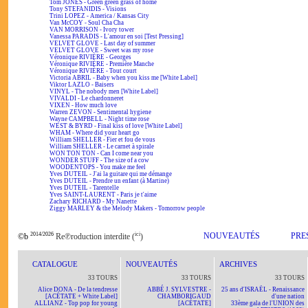
Tom JONES - Green green grass of home
Tony STEFANIDIS - Visions
Trini LOPEZ - America / Kansas City
Van McCOY - Soul Cha Cha
VAN MORRISON - Ivory tower
Vanessa PARADIS - L'amour en soi [Test Pressing]
VELVET GLOVE - Last day of summer
VELVET GLOVE - Sweet was my rose
Véronique RIVIÈRE - Georges
Véronique RIVIÈRE - Première Manche
Véronique RIVIÈRE - Tout court
Victoria ABRIL - Baby when you kiss me [White Label]
Viktor LAZLO - Baisers
VINYL - The nobody men [White Label]
VIVALDI - Le chardonneret
VIXEN - How much love
Warren ZEVON - Sentimental hygiene
Wayne CAMPBELL - Night time rose
WEST & BYRD - Final kiss of love [White Label]
WHAM - Where did your heart go
William SHELLER - Fier et fou de vous
William SHELLER - Le carnet à spirale
WON TON TON - Can I come near you
WONDER STUFF - The size of a cow
WOODENTOPS - You make me feel
Yves DUTEIL - J'ai la guitare qui me démange
Yves DUTEIL - Prendre un enfant (à Martine)
Yves DUTEIL - Tarentelle
Yves SAINT-LAURENT - Paris je t'aime
Zachary RICHARD - My Nanette
Ziggy MARLEY & the Melody Makers - Tomorrow people
2014/2026
ici
NOUVEAUTÉS
PRE
©b
Re℗roduction interdite (
)
CATALOGUE
NOUVEAUTÉS
ARCHIVES
33 TOURS
33 TOURS
33 TOURS
Alice DONA - De la tendresse
ABBÉ J. SYLVESTRE -
25 ans d'ISRAËL - Renaissance
[ACÉTATE + White Label]
CHAMBORIGAUD
d'une nation
ALLIANZ - Top pop for young
[ACÉTATE]
33ème gala de l'UNION des