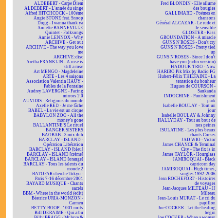
ALDEBERT - Carpe Diem
Fred BLONDIN - Elle allume
ALDEBERT - L'année du singe
des bougies
Alfred HITCHCOCK - 100ème
GALLIMARD - Poèmes en
Angie STONE feat. Snoop
chansons
Dogg - I wanna thank ya
Général ALCAZAR - Le rude et
Annette BANNEVILLE
le sensible
Quintet - Folksongs
GLOSTER - Kiss
Annie LENNOX - Why
GROUNDATION - A miracle
ARCHIVE - Get out
GUNS N'ROSES - Don't cry
ARCHIVE - The way you love
GUNS N'ROSES - Pretty tied
me
up
ARCHIVE:disc
GUNS N'ROSES - Since I don't
Aretha FRANKLIN - A rose is
have you (radio version)
still a rose
HADOUK TRIO - Now
Art MENGO - Magdeleine
HARIBO Pik Mix by Radio FG
ARTE - Les 4 saisons
Hubert-Félix THIÉFAINE - La
Association Valentin HAÜY -
tentation du bonheur
Fables de la Fontaine
Hugues de COURSON -
Audrey LAVERGNE - Facing
Sankanda
mirrors 2.0
INDOCHINE - Punishment
AUVIDIS - Religions du monde
park
Axelle RED - Je me fâche
Isabelle BOULAY - Tout un
BABEL - La vie est un cirque
jour
BABYLON ZOO - All the
Isabelle BOULAY & Johnny
money's gone
HALLYDAY - Tout au bout de
BALLANTINE'S Le rituel
nos peines
BANGER SISTERS
ISULATINE - Les plus beaux
BAOBAB - 3 mix dub
chants Corses
BARCLAY - ISLAND -
JAD WIO - Victor
Opération Libération
James CHANCE & Terminal
BARCLAY - ISLAND [bleu]
City - The fix is in
BARCLAY - ISLAND [crème]
James TAYLOR - Hourglass
BARCLAY - ISLAND [orange]
JAMIROQUAI - Black
BARCLAY - Tous les talents du
capricorn day
monde 2
JAMIROQUAI - High times,
BATOFAR cherche Tokyo -
singles 1992-2006
Paris 7-16 décembre 2001
Jean ROCHEFORT - Histoires
BAYARD MUSIQUE - Chants
de voyages
sacrés
Jean-Jacques MILTEAU - JJ
BBM - Where in the world (edit)
Milteau
Béatrice URIA-MONZON -
Jean-Louis MURAT - Le cri du
Carmen
papillon
BETTY BOOP - 1001 nuits
Joe COCKER - Let the healing
Bill DERAIME - Qui a bu
begin
Billy BRAGG - Mr love &
Joe COCKER - When a woman