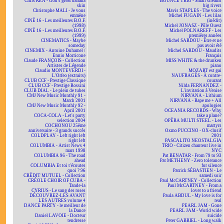
Chris REA - God's great banana
BOUNCE TRIO - Small streams
skin
big rivers
Christophe MALI - Je vous
Mavis STAPLES - The voice
emmène
Michel FUGAIN - Les lilas
CINÉ 16 - Les meilleures B.O.F.
(inédit)
(1998)
Michel JONASZ - Pôle Ouest
CINÉ 16 - Les meilleures B.O.F.
Michel POLNAREFF - Les
(1999)
premières années
CINEMATICS - Maybe
Michel SARDOU - Être et ne
someday
pas avoir été
CINEMIX - Antoine Duhamel /
Michel SARDOU - Maudits
Ennio Morricone
Français
Claude FRANÇOIS - Collection
MISS WHITE & the drunken
Artistes de Légende
piano
Claudio MONTEVERDI -
MOZART est gai
L'Orfeo (extraits)
NAUFRAGÉS - À contre-
CLUB CCF - Prestige Classique
courant
CLUB CCF - Prestige Rossini
Nilda FERNANDEZ -
CLUB DIAL - Le plein de tubes
L'invitation à Venise
CMJ New Music Monthly 91 -
NIRVANA - Lithium
March 2001
NIRVANA - Rape me + All
CMJ New Music Monthly 92 -
apologies
April 2001
OCEANIA RECORDS - Why
COCA-COLA - Let's party
take a plane?
selection 2004
OPÉRA MULTI STEEL - Les
COCHONOU 25ème
martyrs
anniversaire - 3 grands succès
Oxmo PUCCINO - OX-clusif
COLDPLAY - Left right left
2001
right left
PASCALITO NEOSTALGIA
COLUMBIA - Artist News 4
TRIO - Citizen chanteur live in
mars 1998
NYC
COLUMBIA 96 - The road
Pat BENATAR - From 79 to 93
ahead
Pat METHENY - Zero tolerance
COLUMBIA Et toi t'écoutes
for silence
quoi ? 96
Patrick SÉBASTIEN - Le
CRÉDIT MUTUEL - Collection
samedi soir
CRÉOLE CHOIR OF CUBA -
Paul McCARTNEY - Collection
Tande-la
Paul McCARTNEY - From a
CYRIUS - Le sang des roses
lover to a friend
DÉCOUVREZ-LES AVANT
Paula ABDUL - My love is for
LES AUTRES volume 4
real
DANCE PARTY - le meilleur de
PEARL JAM - Gone
la Dance
PEARL JAM - World wide
Daniel LAVOIE - Docteur
suicide
tendresse
Peter GABRIEL - Long walk