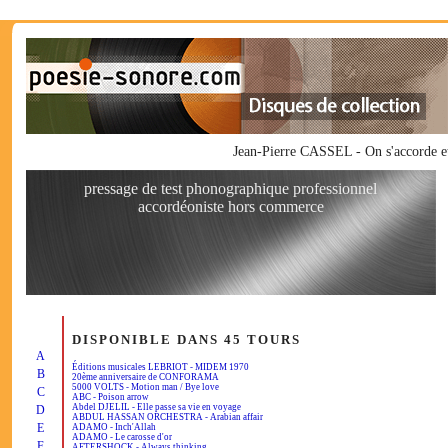
Jean-Pierre CASSEL - On s'accorde 
pressage de test phonographique professionnel
accordéoniste hors commerce
DISPONIBLE DANS 45 TOURS
A
Éditions musicales LEBRIOT - MIDEM 1970
B
20ème anniversaire de CONFORAMA
5000 VOLTS - Motion man / Bye love
C
ABC - Poison arrow
Abdel DJELIL - Elle passe sa vie en voyage
D
ABDUL HASSAN ORCHESTRA - Arabian affair
E
ADAMO - Inch'Allah
ADAMO - Le carosse d'or
F
AFTERSHOCK - Always thinking