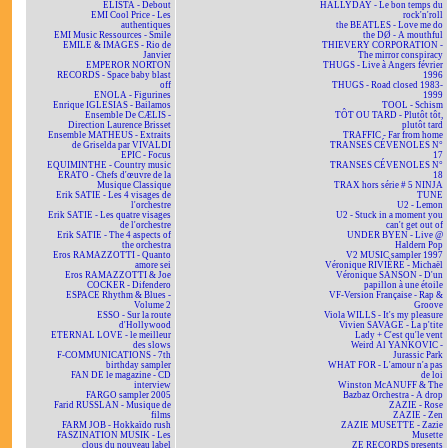
ELISTA - Debout
HALLYDAY - Le bon temps du
EMI Cool Price - Les
rock'n'roll
authentiques
the BEATLES - Love me do
EMI Music Ressources - Smile
the DØ - A mouthful
EMILE & IMAGES - Rio de
THIEVERY CORPORATION -
Janvier
The mirror conspiracy
EMPEROR NORTON
THUGS - Live à Angers février
RECORDS - Space baby blast
1996
off
THUGS - Road closed 1983-
ENOLA - Figurines
1999
Enrique IGLESIAS - Bailamos
TOOL - Schism
Ensemble De CÆLIS -
TÔT OU TARD - Plutôt tôt,
Direction Laurence Brisset
plutôt tard
Ensemble MATHEUS - Extraits
TRAFFIC - Far from home
de Griselda par VIVALDI
TRANSES CÉVENOLES N°
EPIC - Focus
17
EQUIMINTHE - Country music
TRANSES CÉVENOLES N°
ERATO - Chefs d'œuvre de la
18
Musique Classique
TRAX hors série # 5 NINJA
Erik SATIE - Les 4 visages de
TUNE
l'orchestre
U2 - Lemon
Erik SATIE - Les quatre visages
U2 - Stuck in a moment you
de l'orchestre
can't get out of
Erik SATIE - The 4 aspects of
UNDER BYEN - Live @
the orchestra
Haldern Pop
Eros RAMAZZOTTI - Quanto
V2 MUSIC sampler 1997
amore sei
Véronique RIVIÈRE - Michaël
Eros RAMAZZOTTI & Joe
Véronique SANSON - D'un
COCKER - Difendero
papillon à une étoile
ESPACE Rhythm & Blues -
VF-Version Française - Rap &
Volume 2
Groove
ESSO - Sur la route
Viola WILLS - It's my pleasure
d'Hollywood
Vivien SAVAGE - La p'tite
ETERNAL LOVE - le meilleur
Lady + C'est qu'le vent
des slows
Weird Al YANKOVIC -
F-COMMUNICATIONS - 7th
Jurassic Park
birthday sampler
WHAT FOR - L'amour n'a pas
FAN DE le magazine - CD
de loi
interview
Winston McANUFF & The
FARGO sampler 2005
Bazbaz Orchestra - A drop
Farid RUSSLAN - Musique de
ZAZIE - Rose
films
ZAZIE - Zen
FARM JOB - Hokkaïdo rush
ZAZIE MUSETTE - Zazie
FASZINATION MUSIK - Les
Musette
clous du nouveau label
ZE RECORDS presents