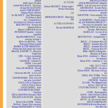
people
ARTISTES (1963)
45 TOURS
AMC feiert 20 jahre
4TH & BROADWAY Sampler
André MALRAUX - Discours
ABBA - Lay all your love on me
Sidney BECHET - Silent night /
de mai 68 [ACÉTATE]
AIR FRANCE - Escale-Party,
White Christmas
André VERCHUREN -
vacances dansantes autour du
Tangos/Pasos-Dobles
monde
CD
Art BLAKEY - Jazz Messengers
AIR INTER - Notre monde c'est
MERCEDES BENZ - Mercedes
70 [White Label]
la France
190
AZ - Compilations
Al MARTINO - Torero (maxi)
85150/85151 [White Labels]
ALAN PARSONS PROJECT -
AUTRES SUPPORTS
BEETHOVEN - Disque de
The turn of a friendly card
démonstration
ALPHA BLONDY & the Solar
Divine MADNESS
Benny CARTER & Oscar
System - Révolution
PETERSON Quartet - Alone
BARCLAY - Le son de la
together
rumeur
Big Bill BROONZY - Last
BEETHOVEN - Symphonies 1
session volume 1
& 2
Billy Joe ROYAL - Test
BIZZL - 12 Sommer Hits 82
Pressing [White Label]
BIZZL - Sommer Hits 83
BOBBY & THE MIDNITES -
BIZZL - Sommer Hits 84
Where the beat meets the street
BIZZL - Tropical Hits 87
BRASIL EXPORT 73 - Brussels
BMG ARIOLA Belgium -
Trade Fair
Bonjour la France
CBS - 4 slows enchaînés
Brian ENO - Ambient 1 - Music
CBS - Slows 87
for airports
CHARLIE - Charlie (5)
Brian ENO - Ambient 4 - On
CHER - Love and
Land
understanding
CBS - Été 73 vol.1
Chris DE BURGH - Flying
Céline DION - I'm alive
colours
Céline DION - My heart will go
Christine McVIE - Love will
on
show us how
CHILL FAC-TORR - Twist
Cliff RICHARD - Now you see
(round'n'round)
me, now you don't
CHURCH - Starfish
COCA-COLA Chansons
CLASH - The Magnificent
COCA-COLA Disco
Seven / The Call Up
COLD CHISEL - East
CULTURE DANCE 7 - House
CONCRETE BLONDE -
Mix
Caroline
CURE - Pornography
DÉCLARATION (fiscale) 1964
DAVE - Dave [White Label]
DELHAY/LECOUDE - Succès
Debbie HARRY - Rockbird
de Paris
DEVO - Q: Are we not men?
Dizzy GILLESPIE - Sonny
DEXYS MIDNIGHT
Rollins / Sonny Stitt sessions
RUNNERS & Kevin Rowland -
Django REINHARDT n°73610
Too-Rye-Ay