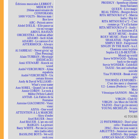
PRODIGY - Speedway (theme
Éditions musicales LEBRIOT -
from Fastlane)
MIDEM 1970
QUEEN - Live magic
20ème anniversaire de
REAL THING - Boogie down
CONFORAMA
RITA MITSOUKO n°1 - Marcia
5000 VOLTS - Motion man /
baila / Hip kit
Bye love
RITA MITSOUKO n°2 - C'est
ABC - Poison arrow
comme ça / Y'a d'la haine
Abdel DJELIL - Elle passe sa
RITA MITSOUKO n°3 - Andy /
vie en voyage
Les histoires d'A
ABDUL HASSAN
ROXY MUSIC - Avalon
ORCHESTRA - Arabian affair
ROXY MUSIC - Flesh + Blood
ADAMO - Inch'Allah
SHAKATAK - Night birds
ADAMO - Le carosse d'or
SIMPLY RED - Fairground
AFTERSHOCK - Always
SINGIN' IN THE RAIN - b.o.f.
thinking
Chantons sous la pluie
Al JARREAU - Never givin' up
Sophie ELLIS-BEXTOR -
[Test Pressing]
Mixed up world
Alain TURBAN - Mystique
Steve WINWOOD - Talking
[DÉDICACÉ]
back to the night
Amii STEWART - Knock on
Stevie WONDER - Coldchill
wood
TAXXI - Sex and suburban
André VERCHUREN - Alma
suicide
española
Tina TURNER - Break every
André VERCHUREN - Un
rule
certain frisson
TOURNÉE d'ENFOIRÉS -
Andy & David WILLIAMS -
C'est des mecs y chantent
What's your name
U2 - Lemon (Perfecto + Trance
Ann SOREL - Quand j'ai si mal
Mix)
Annie CORDY - Le rock à
Véronique SANSON - Moi, le
Médor [White Label]
venin
ANTAR - Les Fables de la
VIRGIN - Club 82
Fontaine
VIRGIN - les Must de l'été 86
Antoine GIACOMONI - Vieni
YAZOO - Don't go (re-mixes)
vieni
YOUNG MICHELIN - Je suis
ANYA - One word
fatigué
ATTENTION À LA MARCHE
- Slow d'enfer
45 TOURS
Axel BAUER - Jessy
Axel BAUER - L'arc-en-ciel
22 PISTEPIRKKO - Don't play
BARGES - La pitxuri
cello / Frankenstein
Barry WHITE - Put me in your
2PAC - How do you want it
mix (radio edit)
ABLETTES - Jeunesse sauvage
BASSLINE BOYS - We will
ADIDAS - Sky jumper
rock you
AFRICAN MAGIC COMBO -