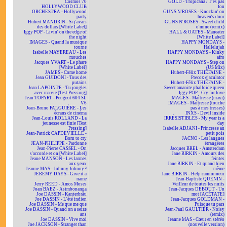
Cosmos 70
GOLD - Tropicana / T'es pas
HOLLYWOOD CLUB
fou
ORCHESTRA - Hollywood
GUNS N'ROSES - Knockin' on
party
heaven's door
Hubert MANDRIN - Si j'avais
GUNS N'ROSES - Sweet child
des dollars [White Label]
o'mine (remix)
Iggy POP - Livin' on the edge of
HALL & OATES - Maneater
the night
[White Label]
IMAGES - Quand la musique
HAPPY MONDAYS -
tourne
Hallelujah
Isabelle MAYEREAU - Les
HAPPY MONDAYS - Kinky
mouches
afro
Jacques YVART - Le phare
HAPPY MONDAYS - Step on
[White Label]
(US Mix)
JAMES - Come home
Hubert-Félix THIÉFAINE -
Jean GUIDONI - Tous des
Precox ejaculator
putains
Hubert-Félix THIÉFAINE -
Jean LAPOINTE - Tu jongles
Sweet amanite phalloïde queen
avec ma vie [Test Pressing]
Iggy POP - Cry for love
Jean TOPART - Peugeot 604 SL
IMAGES - Maîtresse (maxi)
V6
IMAGES - Maîtresse (touche
Jean-Bruno FALGUIÈRE - Les
pas à mes tresses)
écrans de cinéma
INXS - Devil inside
Jean-Louis ROLLAND - La
IRRÉSISTIBLES - My year is a
jeunesse est finie [Test
day
Pressing]
Isabelle ADJANI - Princesse au
Jean-Patrick CAPDEVIELLE -
petit pois
Born to cry
JACNO - Les langues
JEAN-PHILIPPE - Pardonne
étrangères
Jean-Pierre CASSEL - On
Jacques BREL - Amsterdam
s'accorde et on [White Label]
Jane BIRKIN - Amours des
Jeane MANSON - Les larmes
feintes
aux yeux
Jane BIRKIN - Et quand bien
Jeanne MAS - Johnny Johnny ²
même
JEREMY DAYS - Give it a
Jane BIRKIN - Help camionneur
name
Jean-Baptiste QUENIN -
Jerry REED - Amos Moses
Veilleur de toutes les nuits
Joan BAEZ - Asimbonanga
Jean-Jacques DEBOUT - Un
Joe DASSIN - Kanterbräu
mot [ACÉTATE]
Joe DASSIN - L'été indien
Jean-Jacques GOLDMAN -
Joe DASSIN - Me que me que
Puisque tu pars
Joe DASSIN - Quand on a seize
Jean-Paul GAULTIER - Noisy
ans
(remix)
Joe DASSIN - Vive moi
Jeanne MAS - Cœur en stéréo
Joe JACKSON - Stranger than
(nouvelle version)