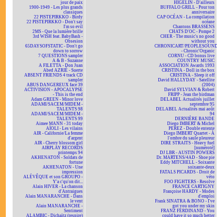
jour de paix
HIGELIN - D'ailleurs
1900-1949 - Les plus grands
BUFFALO GRILL - Pour ton
classiques
anniversaire
22 PISTEPIRKKO - Birdy
CAP OCÉAN - La compilation
22 PISTEPIRKKO - Don't say
océane
I'm so evil
Chantons BRASSENS
2MS - Que la lumière brille
CHATS D'OC - Pompe 2
3rd WISH feat. BabyBash -
CHER - The music's no good
Obsesion
without you
65DAYSOFSTATIC - Don't go
CHRONICART/PEOPLESOUN
down to sorrow
- Chronic'Organic
7 QUESTIONS sampler
CORNU - CD bonus live
A & B - Suzanne
COUNTRY MUSIC
A FILETTA - Don Juan
ASSOCIATION Awards 1993
Abed AZRIÉ - Suerte
CRISTINA - Doll in the box
ABSENT FRIENDS 4 track CD
CRISTINA - Sleep it off
sampler
David HALLYDAY - Satellite
ABUS DANGEREUX face 39
(2004)
ACTIVISION - APOCALYPSE
David SYLVIAN & Robert
- This is the end
FRIPP - Jean the birdman
Adam GREEN - Minor love
DELABEL Actualités juillet
ADAMI/SACEM/MIDEM -
septembre 95
TALENTS 98
DELABEL Actualités mai août
ADAMI/SACEM/MIDEM -
94
TALENTS 99
DERNIÈRE BANDE
Aimee MANN - 31 today
Diego IMBERT & Michel
AÏOLI - Les vilains
PEREZ - Double entente
AIR - Californie/La femme
Diego IMBERT Quartet - À
d'argent
l'ombre du saule pleureur
AIR - Cherry blossom girl
DIRE STRAITS - Heavy fuel
AIRPLAY RECORDS
[numéroté]
printemps 94
DJ LBR - AUSTIN POWERS
AKHENATON - Soldats de
Dr. MARTENS/4AD - Shoe pie
fortune
Eddy MITCHELL - Soixante
AKHENATON - Une
soixante-deux
impression
FATALS PICARDS - Droit de
ALÉVÊQUE et son GROUPO -
véto
Y'a c'qu'on dit...
FOO FIGHTERS - Resolve
Alain HIVER - La chanson
FRANCE CARTIGNY
d'Antraigues
Françoise HARDY - Modes
Alain MANARANCHE - Dans
d'emploi
le vent
Frank SINATRA & BONO - I've
Alain MANARANCHE -
got you under my skin
Sentiment
FRANZ FERDINAND - You
ALAMBIC - Dichaïtz (respire)
could have it so much better