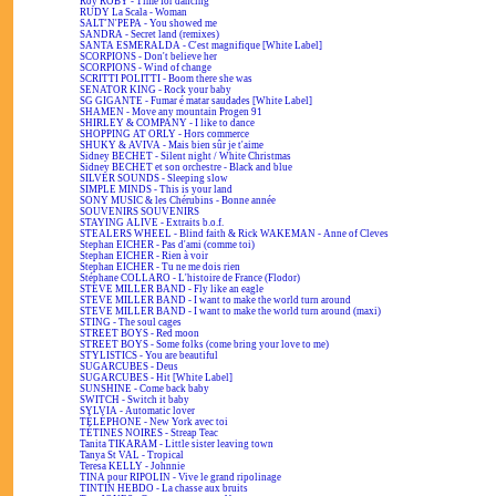
Roy ROBY - Time for dancing
RUDY La Scala - Woman
SALT'N'PEPA - You showed me
SANDRA - Secret land (remixes)
SANTA ESMERALDA - C'est magnifique [White Label]
SCORPIONS - Don't believe her
SCORPIONS - Wind of change
SCRITTI POLITTI - Boom there she was
SENATOR KING - Rock your baby
SG GIGANTE - Fumar é matar saudades [White Label]
SHAMEN - Move any mountain Progen 91
SHIRLEY & COMPANY - I like to dance
SHOPPING AT ORLY - Hors commerce
SHUKY & AVIVA - Mais bien sûr je t'aime
Sidney BECHET - Silent night / White Christmas
Sidney BECHET et son orchestre - Black and blue
SILVER SOUNDS - Sleeping slow
SIMPLE MINDS - This is your land
SONY MUSIC & les Chérubins - Bonne année
SOUVENIRS SOUVENIRS
STAYING ALIVE - Extraits b.o.f.
STEALERS WHEEL - Blind faith & Rick WAKEMAN - Anne of Cleves
Stephan EICHER - Pas d'ami (comme toi)
Stephan EICHER - Rien à voir
Stephan EICHER - Tu ne me dois rien
Stéphane COLLARO - L'histoire de France (Flodor)
STEVE MILLER BAND - Fly like an eagle
STEVE MILLER BAND - I want to make the world turn around
STEVE MILLER BAND - I want to make the world turn around (maxi)
STING - The soul cages
STREET BOYS - Red moon
STREET BOYS - Some folks (come bring your love to me)
STYLISTICS - You are beautiful
SUGARCUBES - Deus
SUGARCUBES - Hit [White Label]
SUNSHINE - Come back baby
SWITCH - Switch it baby
SYLVIA - Automatic lover
TÉLÉPHONE - New York avec toi
TÉTINES NOIRES - Streap Teac
Tanita TIKARAM - Little sister leaving town
Tanya St VAL - Tropical
Teresa KELLY - Johnnie
TINA pour RIPOLIN - Vive le grand ripolinage
TINTIN HEBDO - La chasse aux bruits