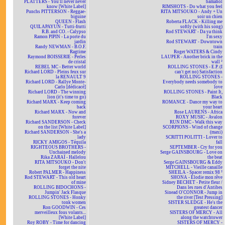
PLATTERS - You'll never never
bamahol
know [White Label]
RIMSHOTS - Do what you feel
Punchs PITTERSON - Reggae-
RITA MITSOUKO - Andy + Un
biguine
soir un chien
QUEEN - Flash
Roberta FLACK - Killing me
QUILAPAYUN - Tutti-frutti
softly (with his song)
R.B. and CO. - Calypso
Rod STEWART - Da ya think
Ramon PIPIN - La porte du
I'm sexy
jardin
Rod STEWART - Downtown
Randy NEWMAN - B.O.F.
train
Ragtime
Roger WATERS & Cindy
Raymond BOISSERIE - Perles
LAUPER - Another brick in the
de cristal
wall ²
REBEL MC - Better world
ROLLING STONES - E.P. (I
Richard LORD - Pleins feux sur
can't get no) Satisfaction
la RENAULT 9
ROLLING STONES -
Richard LORD - Rallye Monte-
Everybody needs somebody to
Carlo [dédicacé]
love
Richard LORD - The winning
ROLLING STONES - Paint It,
lion (it's time to go)
Black
Richard MARX - Keep coming
ROMANCE - Dance my way to
back
your heart
Richard MARX - Now and
Rose LAURENS - Africa
forever
ROXY MUSIC - Avalon
Richard SANDERSON - Check
RUN DMC - Walk this way
on the list [White Label]
SCORPIONS - Wind of change
Richard SANDERSON - She's a
(maxi)
lady
SCRITTI POLITTI - Lover to
RICKY AMIGOS - Téquila
fall
RIGHTEOUS BROTHERS -
SEPTEMBER - Cry for you
Unchained melody
Serge GAINSBOURG - Love on
Rika ZARAÏ - Hallelou
the beat
RITA MITSOUKO - Don't
Serge GAINSBOURG & Eddy
forget the nite
MITCHELL - Vieille canaille
Robert PALMER - Happiness
SHEILA - Spacer remix 98 ²
Rod STEWART - This old heart
SHONA - Elodie mon rêve
of mine
Sidney BECHET - Petite fleur /
ROLLING BIDOCHONS -
Dans les rues d'Antibes
Jumpin' Jack Flasque
Sinead O'CONNOR - Jump in
ROLLING STONES - Honky
the river [Test Pressing]
tonk women
SISTER SLEDGE - He's the
Ron GOODWIN - Ces
greatest dancer
merveilleux fous volants...
SISTERS OF MERCY - All
[White Label]
along the watchtower
Roy ROBY - Time for dancing
SISTERS OF MERCY -