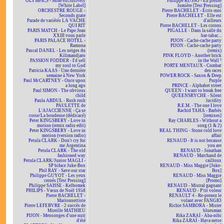
OLYMPICS - Mine exclusively
Philippe RUSSO - En pleine
[White Label]
lumière [Test Pressing]
ORCHESTRE ROUGE -
Pierre BACHELET - Écris-moi
Seconds grate
Pierre BACHELET - Elle est
Parade de variétés LA VACHE
d'ailleurs
QUI RIT
Pierre BACHELET - Les corons
PARIS MATCH - Le Pape Jean
PIGALLE - Dans la salle du
XXIII vous parle
bar-tabac...
PARIS PALACE HOTEL -
PIJON - Cache-cache party
Ramona
PIJON - Cache-cache party
Pascal DANEL - Les neiges du
(remix)
Kilimandjaro
PINK FLOYD - Another brick
PASSION FODDER - I'd sell
in the Wall ²
my soul to God
PORTE MENTAUX - Combat
Patricia KAAS - Une dernière
des races
semaine à New York
POWER ROCK - Saxon & Deep
Paul McCARTNEY - Once upon
Purple
a long ago
PRINCE - Alphabet street
Paul SIMON - The obvious
QUEEN - I want to break free
child
QUEENSRYCHE - Silent
Paula ABDUL - Rush rush
lucidity
PAULETTE de
R.E.M. - The one I love
L'AJACCIENNE - Ça se
Rachid TAHA - Barbès
corse/La boudeuse (dédicacé)
[remixes]
Peter KINGSBERY - Love in
Ray CHARLES - Without a
motion (remix radio edit)
song (1 & 2)
Peter KINGSBERY - Love in
REAL THING - Stone cold love
motion (version radio)
affair
Petula CLARK - Don't cry for
RENAUD - It is not because
me Argentina
you are
Petula CLARK - The old
RENAUD - Jonathan
fashioned way
RENAUD - Marchand de
Petula CLARK/Junior MAGLI -
cailloux
SP biface Juke-Box
RENAUD - Miss Maggie [Juke-
Phil RAY - Save our star
Box]
Philippe GUYOT - Les yeux
RENAUD - Miss Maggie
cernés [Test Pressing]
[Promo]
Philippe SAISSE - Kelbomek
RENAUD - Mistral gagnant
PHILIPS - Vœux de Noël 1958
RENAUD - P'tit voleur
Pierre BACHELET -
RENAULT 4 - Re-prenez le
Marionnettiste
volant avec FANGIO
Pierre LEFEBVRE - 2 succès de
Richie SAMBORA - Mister
Mireille MATHIEU
bluesman
PIJON - Mensonges d'une nuit
Rika ZARAÏ - Aba-nibi
d'été
Rika ZARAÏ - Hava netse