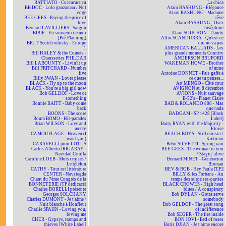
BATTIATO - Cuccurucucu
La chica
BB DOC - Lolo ganzaman / Nul
Alain BASHUNG - Élégance
edge
Alain BASHUNG - Madame
BEE GEES - Paying the price of
rêve
love
Alain BASHUNG - Osez
Bernard LAVILLIERS - Saïgon
Joséphine
BIBIE - En souvenir de moi
Alain SOUCHON - Dandy
[Pré-Planning]
Alfio SCANDURRA - Qu'est-ce
BIG T Scotch whisky - Europe
qui ne va pas
1
AMERICAN BALLADS - Les
Bill HALEY & the Comets -
plus grands moments Country
Chaussettes PHILDAR
ANDERSON BRUFORD
Bill LABOUNTY - Livin'it up
WAKEMAN HOWE - Brother
Bill PRITCHARD - Number
of mine
five
Antoine DONNET - Fais gaffe à
Billy SWAN - Lover please
ce que tu penses...
BLACK - Fly up to the moon
Art MENGO - Côté cour
BLACK - You're a big girl now
AVIGNON au 8 décembre
Bob GELDOF - Love or
AVIONS - Nuit sauvage
something
B-52's - Planet Claire
Bonnie RAITT - Baby come
BAB & ROLANDO 808 - Mas
back
que nada
BOONS - The score
BADGAM - SP 1428 [Black
Boum BOMO - Hit-parades
Label]
Brian WILSON - Love and
Barry RYAN with the Majority -
mercy
Eloïse
CAMOUFLAGE - Heaven (I
BEACH BOYS - Still cruisin /
want you)
Kokomo
CARAVELLI pour LOTUS
Bebu SILVETTI - Spring rain
Carlos Alberto IRIGARAY -
BEE GEES - The woman in you
Navidad Criolla
/ Stayin' alive
Caroline LOEB - Mots croisés /
Bernard MINET - Génération
Le téléfon
Bioman
CATHY - Tout est littérature
BEV & BOB - Hey Paula [T.P.]
CENTER - Navsiegda
BILLY & les Forbans - Au
Chant du 7ème Congrès de la
temps des surprises-parties
BONNETERIE (TP dédicacé)
BLACK CROWES - High head
Charles BORELLI présente
blues / A conspiracy
Georges SOLCHANY
Bob DYLAN - Gotta serve
Charles DUMONT - Je t'aime /
somebody
Nuit blanche à Honfleur
Bob GELDOF - The great song
Charlie SPAHN - Loving you,
of indifference
loving me
Bob SEGER - The fire inside
CHER - Gypsys, tramps and
BON JOVI - Bed of roses
thieves [White Label]
Boris DJIAN - Je t'aime encore