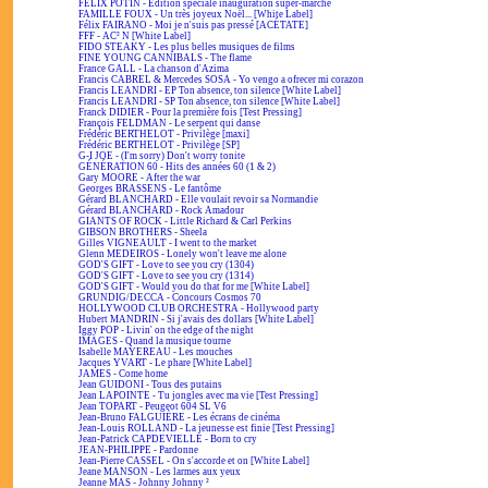
FÉLIX POTIN - Édition spéciale inauguration super-marché
FAMILLE FOUX - Un très joyeux Noël... [White Label]
Félix FAIRANO - Moi je n'suis pas pressé [ACÉTATE]
FFF - AC² N [White Label]
FIDO STEAKY - Les plus belles musiques de films
FINE YOUNG CANNIBALS - The flame
France GALL - La chanson d'Azima
Francis CABREL & Mercedes SOSA - Yo vengo a ofrecer mi corazon
Francis LEANDRI - EP Ton absence, ton silence [White Label]
Francis LEANDRI - SP Ton absence, ton silence [White Label]
Franck DIDIER - Pour la première fois [Test Pressing]
François FELDMAN - Le serpent qui danse
Frédéric BERTHELOT - Privilège [maxi]
Frédéric BERTHELOT - Privilège [SP]
G-I JOE - (I'm sorry) Don't worry tonite
GÉNÉRATION 60 - Hits des années 60 (1 & 2)
Gary MOORE - After the war
Georges BRASSENS - Le fantôme
Gérard BLANCHARD - Elle voulait revoir sa Normandie
Gérard BLANCHARD - Rock Amadour
GIANTS OF ROCK - Little Richard & Carl Perkins
GIBSON BROTHERS - Sheela
Gilles VIGNEAULT - I went to the market
Glenn MEDEIROS - Lonely won't leave me alone
GOD'S GIFT - Love to see you cry (1304)
GOD'S GIFT - Love to see you cry (1314)
GOD'S GIFT - Would you do that for me [White Label]
GRUNDIG/DECCA - Concours Cosmos 70
HOLLYWOOD CLUB ORCHESTRA - Hollywood party
Hubert MANDRIN - Si j'avais des dollars [White Label]
Iggy POP - Livin' on the edge of the night
IMAGES - Quand la musique tourne
Isabelle MAYEREAU - Les mouches
Jacques YVART - Le phare [White Label]
JAMES - Come home
Jean GUIDONI - Tous des putains
Jean LAPOINTE - Tu jongles avec ma vie [Test Pressing]
Jean TOPART - Peugeot 604 SL V6
Jean-Bruno FALGUIÈRE - Les écrans de cinéma
Jean-Louis ROLLAND - La jeunesse est finie [Test Pressing]
Jean-Patrick CAPDEVIELLE - Born to cry
JEAN-PHILIPPE - Pardonne
Jean-Pierre CASSEL - On s'accorde et on [White Label]
Jeane MANSON - Les larmes aux yeux
Jeanne MAS - Johnny Johnny ²