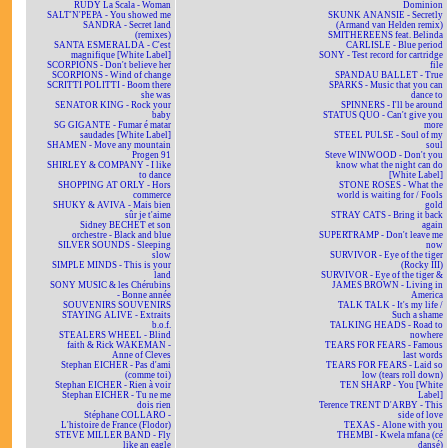
RUDY La Scala - Woman
Dominion
SALT'N'PEPA - You showed me
SKUNK ANANSIE - Secretly
SANDRA - Secret land
(Armand van Helden remix)
(remixes)
SMITHEREENS feat. Belinda
SANTA ESMERALDA - C'est
CARLISLE - Blue period
magnifique [White Label]
SONY - Test record for cartridge
SCORPIONS - Don't believe her
file
SCORPIONS - Wind of change
SPANDAU BALLET - True
SCRITTI POLITTI - Boom there
SPARKS - Music that you can
she was
dance to
SENATOR KING - Rock your
SPINNERS - I'll be around
baby
STATUS QUO - Can't give you
SG GIGANTE - Fumar é matar
more
saudades [White Label]
STEEL PULSE - Soul of my
SHAMEN - Move any mountain
soul
Progen 91
Steve WINWOOD - Don't you
SHIRLEY & COMPANY - I like
know what the night can do
to dance
[White Label]
SHOPPING AT ORLY - Hors
STONE ROSES - What the
commerce
world is waiting for / Fools
SHUKY & AVIVA - Mais bien
gold
sûr je t'aime
STRAY CATS - Bring it back
Sidney BECHET et son
again
orchestre - Black and blue
SUPERTRAMP - Don't leave me
SILVER SOUNDS - Sleeping
now
slow
SURVIVOR - Eye of the tiger
SIMPLE MINDS - This is your
(Rocky III)
land
SURVIVOR - Eye of the tiger &
SONY MUSIC & les Chérubins
JAMES BROWN - Living in
- Bonne année
America
SOUVENIRS SOUVENIRS
TALK TALK - It's my life /
STAYING ALIVE - Extraits
Such a shame
b.o.f.
TALKING HEADS - Road to
STEALERS WHEEL - Blind
nowhere
faith & Rick WAKEMAN -
TEARS FOR FEARS - Famous
Anne of Cleves
last words
Stephan EICHER - Pas d'ami
TEARS FOR FEARS - Laid so
(comme toi)
low (tears roll down)
Stephan EICHER - Rien à voir
TEN SHARP - You [White
Stephan EICHER - Tu ne me
Label]
dois rien
Terence TRENT D'ARBY - This
Stéphane COLLARO -
side of love
L'histoire de France (Flodor)
TEXAS - Alone with you
STEVE MILLER BAND - Fly
THEMBI - Kwela mfana (cé
like an eagle
dansé)