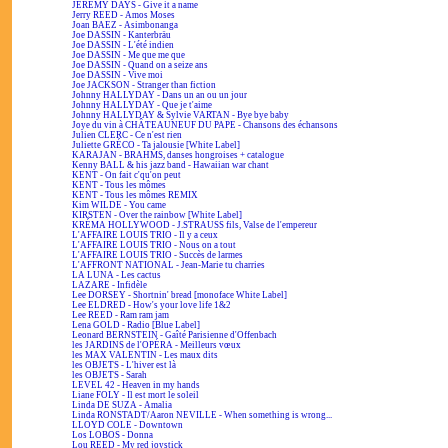
JEREMY DAYS - Give it a name
Jerry REED - Amos Moses
Joan BAEZ - Asimbonanga
Joe DASSIN - Kanterbräu
Joe DASSIN - L'été indien
Joe DASSIN - Me que me que
Joe DASSIN - Quand on a seize ans
Joe DASSIN - Vive moi
Joe JACKSON - Stranger than fiction
Johnny HALLYDAY - Dans un an ou un jour
Johnny HALLYDAY - Que je t'aime
Johnny HALLYDAY & Sylvie VARTAN - Bye bye baby
Joye du vin à CHÂTEAUNEUF DU PAPE - Chansons des échansons
Julien CLERC - Ce n'est rien
Juliette GRÉCO - Ta jalousie [White Label]
KARAJAN - BRAHMS, danses hongroises + catalogue
Kenny BALL & his jazz band - Hawaiian war chant
KENT - On fait c'qu'on peut
KENT - Tous les mômes
KENT - Tous les mômes REMIX
Kim WILDE - You came
KIRSTEN - Over the rainbow [White Label]
KRÉMA HOLLYWOOD - J.STRAUSS fils, Valse de l'empereur
L'AFFAIRE LOUIS TRIO - Il y a ceux
L'AFFAIRE LOUIS TRIO - Nous on a tout
L'AFFAIRE LOUIS TRIO - Succès de larmes
L'AFFRONT NATIONAL - Jean-Marie tu charries
LA LUNA - Les cactus
LAZARE - Infidèle
Lee DORSEY - Shortnin' bread [monoface White Label]
Lee ELDRED - How's your love life 1&2
Lee REED - Ram ram jam
Lena GOLD - Radio [Blue Label]
Leonard BERNSTEIN - Gaîté Parisienne d'Offenbach
les JARDINS de l'OPÉRA - Meilleurs vœux
les MAX VALENTIN - Les maux dits
les OBJETS - L'hiver est là
les OBJETS - Sarah
LEVEL 42 - Heaven in my hands
Liane FOLY - Il est mort le soleil
Linda DE SUZA - Amalia
Linda RONSTADT/Aaron NEVILLE - When something is wrong...
LLOYD COLE - Downtown
Los LOBOS - Donna
Lou REED - My red joystick