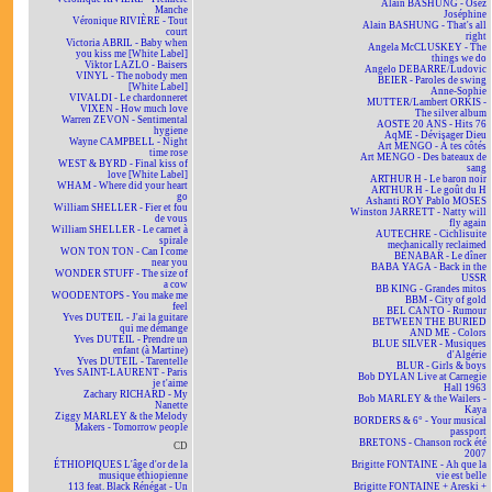
Alain BASHUNG - Osez
Manche
Joséphine
Véronique RIVIÈRE - Tout
Alain BASHUNG - That's all
court
right
Victoria ABRIL - Baby when
Angela McCLUSKEY - The
you kiss me [White Label]
things we do
Viktor LAZLO - Baisers
Angelo DEBARRE/Ludovic
VINYL - The nobody men
BEIER - Paroles de swing
[White Label]
Anne-Sophie
VIVALDI - Le chardonneret
MUTTER/Lambert ORKIS -
VIXEN - How much love
The silver album
Warren ZEVON - Sentimental
AOSTE 20 ANS - Hits 76
hygiene
AqME - Dévisager Dieu
Wayne CAMPBELL - Night
Art MENGO - À tes côtés
time rose
Art MENGO - Des bateaux de
WEST & BYRD - Final kiss of
sang
love [White Label]
ARTHUR H - Le baron noir
WHAM - Where did your heart
ARTHUR H - Le goût du H
go
Ashanti ROY Pablo MOSES
William SHELLER - Fier et fou
Winston JARRETT - Natty will
de vous
fly again
William SHELLER - Le carnet à
AUTECHRE - Cichlisuite
spirale
mechanically reclaimed
WON TON TON - Can I come
BÉNABAR - Le dîner
near you
BABA YAGA - Back in the
WONDER STUFF - The size of
USSR
a cow
BB KING - Grandes mitos
WOODENTOPS - You make me
BBM - City of gold
feel
BEL CANTO - Rumour
Yves DUTEIL - J'ai la guitare
BETWEEN THE BURIED
qui me démange
AND ME - Colors
Yves DUTEIL - Prendre un
BLUE SILVER - Musiques
enfant (à Martine)
d'Algérie
Yves DUTEIL - Tarentelle
BLUR - Girls & boys
Yves SAINT-LAURENT - Paris
Bob DYLAN Live at Carnegie
je t'aime
Hall 1963
Zachary RICHARD - My
Bob MARLEY & the Wailers -
Nanette
Kaya
Ziggy MARLEY & the Melody
BORDERS & 6° - Your musical
Makers - Tomorrow people
passport
BRETONS - Chanson rock été
CD
2007
ÉTHIOPIQUES L'âge d'or de la
Brigitte FONTAINE - Ah que la
musique éthiopienne
vie est belle
113 feat. Black Rénégat - Un
Brigitte FONTAINE + Areski +