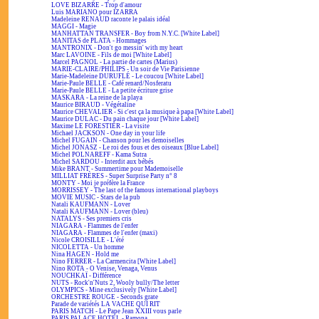
LOVE BIZARRE - Trop d'amour
Luis MARIANO pour IZARRA
Madeleine RENAUD raconte le palais idéal
MAGGI - Magie
MANHATTAN TRANSFER - Boy from N.Y.C. [White Label]
MANITAS de PLATA - Hommages
MANTRONIX - Don't go messin' with my heart
Marc LAVOINE - Fils de moi [White Label]
Marcel PAGNOL - La partie de cartes (Marius)
MARIE-CLAIRE/PHILIPS - Un soir de Vie Parisienne
Marie-Madeleine DURUFLÉ - Le coucou [White Label]
Marie-Paule BELLE - Café renard/Nosferatu
Marie-Paule BELLE - La petite écriture grise
MASKARA - La reine de la playa
Maurice BIRAUD - Végétaline
Maurice CHEVALIER - Si c'est ça la musique à papa [White Label]
Maurice DULAC - Du pain chaque jour [White Label]
Maxime LE FORESTIER - La visite
Michael JACKSON - One day in your life
Michel FUGAIN - Chanson pour les demoiselles
Michel JONASZ - Le roi des fous et des oiseaux [Blue Label]
Michel POLNAREFF - Kama Sutra
Michel SARDOU - Interdit aux bébés
Mike BRANT - Summertime pour Mademoiselle
MILLIAT FRÈRES - Super Surprise Party n° 8
MONTY - Moi je préfère la France
MORRISSEY - The last of the famous international playboys
MOVIE MUSIC - Stars de la pub
Natali KAUFMANN - Lover
Natali KAUFMANN - Lover (bleu)
NATALYS - Ses premiers cris
NIAGARA - Flammes de l'enfer
NIAGARA - Flammes de l'enfer (maxi)
Nicole CROISILLE - L'été
NICOLETTA - Un homme
Nina HAGEN - Hold me
Nino FERRER - La Carmencita [White Label]
Nino ROTA - O Venise, Venaga, Venus
NOUCHKAÏ - Différence
NUTS - Rock'n'Nuts 2, Wooly bully/The letter
OLYMPICS - Mine exclusively [White Label]
ORCHESTRE ROUGE - Seconds grate
Parade de variétés LA VACHE QUI RIT
PARIS MATCH - Le Pape Jean XXIII vous parle
PARIS PALACE HOTEL - Ramona