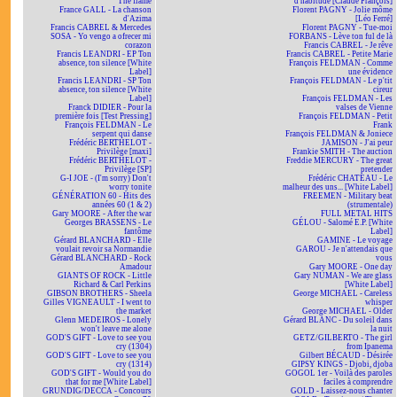
The flame
d'habitude [Claude François]
France GALL - La chanson
Florent PAGNY - Jolie môme
d'Azima
[Léo Ferré]
Francis CABREL & Mercedes
Florent PAGNY - Tue-moi
SOSA - Yo vengo a ofrecer mi
FORBANS - Lève ton ful de là
corazon
Francis CABREL - Je rêve
Francis LEANDRI - EP Ton
Francis CABREL - Petite Marie
absence, ton silence [White
François FELDMAN - Comme
Label]
une évidence
Francis LEANDRI - SP Ton
François FELDMAN - Le p'tit
absence, ton silence [White
cireur
Label]
François FELDMAN - Les
Franck DIDIER - Pour la
valses de Vienne
première fois [Test Pressing]
François FELDMAN - Petit
François FELDMAN - Le
Frank
serpent qui danse
François FELDMAN & Joniece
Frédéric BERTHELOT -
JAMISON - J'ai peur
Privilège [maxi]
Frankie SMITH - The auction
Frédéric BERTHELOT -
Freddie MERCURY - The great
Privilège [SP]
pretender
G-I JOE - (I'm sorry) Don't
Frédéric CHATEAU - Le
worry tonite
malheur des uns... [White Label]
GÉNÉRATION 60 - Hits des
FREEMEN - Military beat
années 60 (1 & 2)
(strumentale)
Gary MOORE - After the war
FULL METAL HITS
Georges BRASSENS - Le
GÉLOU - Salomé E.P. [White
fantôme
Label]
Gérard BLANCHARD - Elle
GAMINE - Le voyage
voulait revoir sa Normandie
GAROU - Je n'attendais que
Gérard BLANCHARD - Rock
vous
Amadour
Gary MOORE - One day
GIANTS OF ROCK - Little
Gary NUMAN - We are glass
Richard & Carl Perkins
[White Label]
GIBSON BROTHERS - Sheela
George MICHAEL - Careless
Gilles VIGNEAULT - I went to
whisper
the market
George MICHAEL - Older
Glenn MEDEIROS - Lonely
Gérard BLANC - Du soleil dans
won't leave me alone
la nuit
GOD'S GIFT - Love to see you
GETZ/GILBERTO - The girl
cry (1304)
from Ipanema
GOD'S GIFT - Love to see you
Gilbert BÉCAUD - Désirée
cry (1314)
GIPSY KINGS - Djobi, djoba
GOD'S GIFT - Would you do
GOGOL 1er - Voilà des paroles
that for me [White Label]
faciles à comprendre
GRUNDIG/DECCA - Concours
GOLD - Laissez-nous chanter