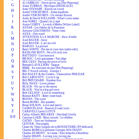
Al JARREAU - Never givin' up [Test Pressing]
G
Alain TURBAN - Mystique [DÉDICACÉ]
Amii STEWART - Knock on wood
H
André VERCHUREN - Alma española
André VERCHUREN - Un certain frisson
I
Andy & David WILLIAMS - What's your name
J
Ann SOREL - Quand j'ai si mal
Annie CORDY - Le rock à Médor [White Label]
K
ANTAR - Les Fables de la Fontaine
Antoine GIACOMONI - Vieni vieni
L
ANYA - One word
ATTENTION À LA MARCHE - Slow d'enfer
M
Axel BAUER - Jessy
Axel BAUER - L'arc-en-ciel
N
BARGES - La pitxuri
O
Barry WHITE - Put me in your mix (radio edit)
BASSLINE BOYS - We will rock you
P
BATTIATO - Cuccurucucu
BB DOC - Lolo ganzaman / Nul edge
Q
BEE GEES - Paying the price of love
Bernard LAVILLIERS - Saïgon
R
BIBIE - En souvenir de moi [Pré-Planning]
BIG T Scotch whisky - Europe 1
S
Bill HALEY & the Comets - Chaussettes PHILDAR
T
Bill LABOUNTY - Livin'it up
Bill PRITCHARD - Number five
U
Billy SWAN - Lover please
BLACK - Fly up to the moon
V
BLACK - You're a big girl now
Bob GELDOF - Love or something
W
Bonnie RAITT - Baby come back
BOONS - The score
X
Boum BOMO - Hit-parades
Y
Brian WILSON - Love and mercy
CAMOUFLAGE - Heaven (I want you)
Z
CARAVELLI pour LOTUS
Carlos Alberto IRIGARAY - Navidad Criolla
0-9
Caroline LOEB - Mots croisés / Le téléfon
CATHY - Tout est littérature
CENTER - Navsiegda
Chant du 7ème Congrès de la BONNETERIE (TP dédicacé)
Charles BORELLI présente Georges SOLCHANY
Charles DUMONT - Je t'aime / Nuit blanche à Honfleur
Charlie SPAHN - Loving you, loving me