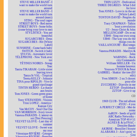
STEVE MILLER BAND - I
THIN LIZZY - Dedication
want to make the world turn
THREE DEGREES - What I did
around
for love
STEVE MILLER BAND - I
Tom JONES - Love is in the air
want to make the world turn
[White Label]
around (maxi)
TONTON DAVID - Peuples du
STING - The soul cages
monde
STREET BOYS - Red moon
Tracy CHAPMAN - Talkin
STREET BOYS - Some folks
'bout a revolution
(come bring your love to me)
U2 - Jesus-Christ & John
STYLISTICS - You are
MELLENCAMP - Do re mi
beautiful
UB40 - Sing our own song
SUGARCUBES - Deus
UB40 - The way you do the
SUGARCUBES - Hit [White
things you do
Label]
VAILLANCOURT - Bon temps
SUNSHINE - Come back baby
rouler
SWITCH - Switch it baby
Vanessa PARADIS - Marilyn &
SYLVIA - Automatic lover
John
TÉLÉPHONE - New York avec
WARNING - Rock
toi
city/Commando
TÉTINES NOIRES - Streap
William SHELLER - Un
Teac
homme heureux
Tanita TIKARAM - Little sister
Youssou N'DOUR & Peter
leaving town
GABRIEL - Shakin' the tree (DJ
Tanya St VAL - Tropical
edit)
Teresa KELLY - Johnnie
Yves SIMON - 2 ou 3 choses
TINA pour RIPOLIN - Vive le
pour elle
grand ripolinage
ZUCCHERO - Diavolo in me
TINTIN HEBDO - La chasse
ZZTOP - Doubleback
aux bruits
ZZTOP - Give it up
Tom JONES - Green green grass
CD
of home
Tony STEFANIDIS - Visions
1969 CLUB - The red album
Trini LOPEZ - America /
4YOU - 4 you
Kansas City
A PERFECT CIRCLE - Mer de
Van McCOY - Soul Cha Cha
noms
VAN MORRISON - Ivory tower
AaRON - Seeds of gold
Vanessa PARADIS - L'amour en
ABC Radio Networks -
soi [Test Pressing]
American TOP 40 # 51
VELVET GLOVE - Last day of
AGNÈS B. & la FNAC -
summer
Dernière Bande
VELVET GLOVE - Sweet was
AKIRISE - Brouiller l'écoute
my rose
ALABAMA 3 - Ain't goin' to
Véronique RIVIÈRE - Georges
Goa
Véronique RIVIÈRE - Première