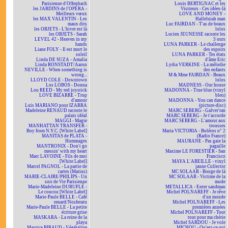
Parisienne d'Offenbach
Louis BERTIGNAC et les
les JARDINS de l'OPÉRA -
Visiteurs - Ces idées-là
Meilleurs vœux
LOVE AND MONEY -
les MAX VALENTIN - Les
Halleluiah man
maux dits
Luc FAIRDAN - T'as de beaux
les OBJETS - L'hiver est là
lolos
les OBJETS - Sarah
Lucien JEUNESSE raconte les
LEVEL 42 - Heaven in my
3 ours
hands
LUNA PARKER - Le challenge
Liane FOLY - Il est mort le
des espoirs
soleil
LUNA PARKER - Tes états
Linda DE SUZA - Amalia
d'âme Eric
Linda RONSTADT/Aaron
Lydia VERKINE - La mélodie
NEVILLE - When something is
des enfants
wrong...
M & Mme FAIRDAN - Beaux
LLOYD COLE - Downtown
lolos
Los LOBOS - Donna
MADNESS - Our house
Lou REED - My red joystick
MADONNA - True blue (vinyl
LOVE BIZARRE - Trop
bleu)
d'amour
MADONNA - You can dance
Luis MARIANO pour IZARRA
(picture-disc)
Madeleine RENAUD raconte le
MARC SEBERG - Galver'ran
palais idéal
MARC SEBERG - Je t'accorde
MAGGI - Magie
MARC SEBERG - L'amour aux
MANHATTAN TRANSFER -
trousses
Boy from N.Y.C. [White Label]
Maria VICTORIA - Boléros n° 2
MANITAS de PLATA -
(Radio France)
Hommages
MAURANE - Pas gaie la
MANTRONIX - Don't go
pagaille
messin' with my heart
Maxime LE FORESTIER - San
Marc LAVOINE - Fils de moi
Francisco
[White Label]
MAYA L'ABEILLE - vinyl
Marcel PAGNOL - La partie de
jaune Collector
cartes (Marius)
MC SOLAAR - Bouge de là
MARIE-CLAIRE/PHILIPS - Un
MC SOLAAR - Victime de la
soir de Vie Parisienne
mode
Marie-Madeleine DURUFLÉ -
METALLICA - Enter sandman
Le coucou [White Label]
Michel POLNAREFF - Je rêve
Marie-Paule BELLE - Café
d'un monde
renard/Nosferatu
Michel POLNAREFF - Les
Marie-Paule BELLE - La petite
premières années
écriture grise
Michel POLNAREFF - Tout
MASKARA - La reine de la
tout pour ma chérie
playa
Michel SARDOU - Je vole
Maurice BIRAUD - Végétaline
MICHOU - Qu'est-ce qui