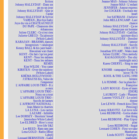
fiction
Jeanne MAS - Johnny Johnny
Johnny HALLYDAY - Dans un
Jeanne MAS - L'enfant
an ou un jour
JENNIFER - Amour express
Johnny HALLYDAY - Que je
Joe COCKER - Unchain my
t'aime
heart
Johnny HALLYDAY & Sylvie
Joe SATRIANI - I believe
VARTAN - Bye bye baby
John MELLENCAMP - Last
Joye du vin à CHÂTEAUNEUF
chance
DU PAPE - Chansons des
Johnny HALLYDAY - Ça ne
échansons
change pas un homme
Julien CLERC - Ce n'est rien
Johnny HALLYDAY - Cadillac
Juliette GRÉCO - Ta jalousie
(picture-disc)
[White Label]
Johnny HALLYDAY - Derrière
KARAJAN - BRAHMS, danses
l'amour
hongroises + catalogue
Johnny HALLYDAY - Succès
Kenny BALL & his jazz band -
1961-1973
Hawaiian war chant
Jonathan STUART - Wako man
KENT - On fait c'qu'on peut
Julien CLERC - This melody
KENT - Tous les mômes
KAJAGOOGOO - Too shy
KENT - Tous les mômes
(midnight mix)
REMIX
Karen CHERYL - Sing to me
Kim WILDE - You came
mama
KIRSTEN - Over the rainbow
KNORR - campagne Europe 1
[White Label]
hiver 78-79
KRÉMA HOLLYWOOD -
KOOL & THE GANG 1990
J.STRAUSS fils, Valse de
hitmix
l'empereur
LA FEMME - Sur la planche /
L'AFFAIRE LOUIS TRIO - Il y
Françoise
a ceux
LADY ROUGE - Eyes of mars
L'AFFAIRE LOUIS TRIO -
[DIOR]
Nous on a tout
LAURENT - Lady / Pharaon
L'AFFAIRE LOUIS TRIO -
Laurent VOULZY - Le soleil
Succès de larmes
donne
L'AFFRONT NATIONAL -
Lee LEWIS - French kiss [Test
Jean-Marie tu charries
Pressing]
LA LUNA - Les cactus
Lenny KRAVITZ - Let love rule
LAZARE - Infidèle
Leon REDBONE - Gotta shake
Lee DORSEY - Shortnin' bread
that thing
[monoface White Label]
Leon REDBONE - Play Gipsy
Lee ELDRED - How's your
play
love life 1&2
Leon REDBONE - Sugar
Lee REED - Ram ram jam
Leonard COHEN - First we take
Lena GOLD - Radio [Blue
Manhattan
Label]
Linda SCOTT - Starlight,
Leonard BERNSTEIN - Gaîté
starbright