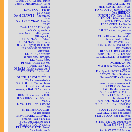
Daniel LEVI - Le cœur ouvert
home
Daniel ZIMMERMANN - Bone
Peter GABRIEL - Up
machine
PINK FLOYD - High hopes
David BRIOT - Phonik
PINK FLOYD - Selected tracks
mouvement
from SHINE ON
David CHARVET - Apprendre à
PINK FLOYD - Take it back
aimer
POLICE - Selections from
David HALLYDAY - Satellite
MESSAGE IN A BOX
(2005)
POP & CORN - La Fête de
David LEE ROTH - Night
toutes les Musiques
life/She's my machine
POPPYS - Non, non, rien n'a
David McNEIL - Hollywood
changé
(Olympia 97)
POULAIN vous offre les plus
DE PALMAS - De Palmas
beaux chants de Noël
DE PALMAS - Elle s'ennuie
PUTUMAYO - Mali
DECCA - Highlights 1997-98
RASPIGAOUS - Mois d'août
DECCA release programme
(sers le jaune)
autumn 89
RENAUD - Dans la jungle
DELABEL Actualités
Rickie LEE JONES - Dat dere
novembre 95 janvier 96
ROBBER BANK - It's a family
DELABEL été 99
affair
DEMON - Music that you
ROBINEAU - On
wanna hear + EPK
Rock & Folk WOODSTOCK
DETAILS - Music matters vol. 8
sampler
DISCO PARTY - La fièvre du
Rodolphe BURGER & Olivier
disco
CADIOT - Hôtel Robinson
DJ LBR - LE CORRUPTEUR
Romane SERDA - Romane
DNA - La serenissima
Serda
DOCK DES SUDS - Solidaires
Scène française version rock
DOLIVEUX - Doliveux
SCORPIONS - Woman
Dominique DALCAN - L'air de
SHAOLIN - Ici on en veut
rien
SO FRENCHY SO CHIC 2
DOMINO nouveautés 98/99
SONY CLASSICAL new
DRAGONBALL Z + SAILOR
directions 1999
MOON
Sophie ZELMANI - So good
E-MOTION - This is how we
SOUNDGARDEN - Black hole
are
sun
éd. Philippe PICQUIER -
SOUS LE MANTEAU feat.
Contes chinois
ZAMBLA - J'suis pas rassuré
Eddy MITCHELL/NEVILLE
STATUS QUO - Can't give you
Brothers - Tell it like it is
more
EDEL Collection 96 acte 1
STING - She's too good for me
Edouard LALO - Namouna
Sufjan STEVENS - The
ELECTRO DELUXE - Sound
avalanche
for eclectic people
Sylvie VARTAN & Johnny