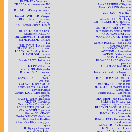
BATTIATO - Cuccurucucu
La chica
BB DOC - Lolo ganzaman / Nul
Alain BASHUNG - Élégance
edge
Alain BASHUNG - Madame
BEE GEES - Paying the price of
rêve
love
Alain BASHUNG - Osez
Bernard LAVILLIERS - Saïgon
Joséphine
BIBIE - En souvenir de moi
Alain SOUCHON - Dandy
[Pré-Planning]
Alfio SCANDURRA - Qu'est-ce
BIG T Scotch whisky - Europe
qui ne va pas
1
AMERICAN BALLADS - Les
Bill HALEY & the Comets -
plus grands moments Country
Chaussettes PHILDAR
ANDERSON BRUFORD
Bill LABOUNTY - Livin'it up
WAKEMAN HOWE - Brother
Bill PRITCHARD - Number
of mine
five
Antoine DONNET - Fais gaffe à
Billy SWAN - Lover please
ce que tu penses...
BLACK - Fly up to the moon
Art MENGO - Côté cour
BLACK - You're a big girl now
AVIGNON au 8 décembre
Bob GELDOF - Love or
AVIONS - Nuit sauvage
something
B-52's - Planet Claire
Bonnie RAITT - Baby come
BAB & ROLANDO 808 - Mas
back
que nada
BOONS - The score
BADGAM - SP 1428 [Black
Boum BOMO - Hit-parades
Label]
Brian WILSON - Love and
Barry RYAN with the Majority -
mercy
Eloïse
CAMOUFLAGE - Heaven (I
BEACH BOYS - Still cruisin /
want you)
Kokomo
CARAVELLI pour LOTUS
Bebu SILVETTI - Spring rain
Carlos Alberto IRIGARAY -
BEE GEES - The woman in you
Navidad Criolla
/ Stayin' alive
Caroline LOEB - Mots croisés /
Bernard MINET - Génération
Le téléfon
Bioman
CATHY - Tout est littérature
BEV & BOB - Hey Paula [T.P.]
CENTER - Navsiegda
BILLY & les Forbans - Au
Chant du 7ème Congrès de la
temps des surprises-parties
BONNETERIE (TP dédicacé)
BLACK CROWES - High head
Charles BORELLI présente
blues / A conspiracy
Georges SOLCHANY
Bob DYLAN - Gotta serve
Charles DUMONT - Je t'aime /
somebody
Nuit blanche à Honfleur
Bob GELDOF - The great song
Charlie SPAHN - Loving you,
of indifference
loving me
Bob SEGER - The fire inside
CHER - Gypsys, tramps and
BON JOVI - Bed of roses
thieves [White Label]
Boris DJIAN - Je t'aime encore