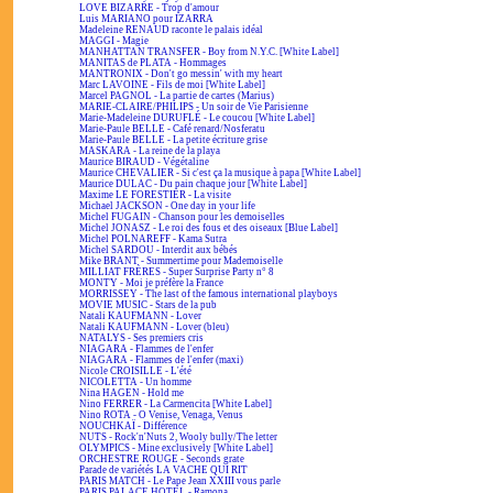
LOVE BIZARRE - Trop d'amour
Luis MARIANO pour IZARRA
Madeleine RENAUD raconte le palais idéal
MAGGI - Magie
MANHATTAN TRANSFER - Boy from N.Y.C. [White Label]
MANITAS de PLATA - Hommages
MANTRONIX - Don't go messin' with my heart
Marc LAVOINE - Fils de moi [White Label]
Marcel PAGNOL - La partie de cartes (Marius)
MARIE-CLAIRE/PHILIPS - Un soir de Vie Parisienne
Marie-Madeleine DURUFLÉ - Le coucou [White Label]
Marie-Paule BELLE - Café renard/Nosferatu
Marie-Paule BELLE - La petite écriture grise
MASKARA - La reine de la playa
Maurice BIRAUD - Végétaline
Maurice CHEVALIER - Si c'est ça la musique à papa [White Label]
Maurice DULAC - Du pain chaque jour [White Label]
Maxime LE FORESTIER - La visite
Michael JACKSON - One day in your life
Michel FUGAIN - Chanson pour les demoiselles
Michel JONASZ - Le roi des fous et des oiseaux [Blue Label]
Michel POLNAREFF - Kama Sutra
Michel SARDOU - Interdit aux bébés
Mike BRANT - Summertime pour Mademoiselle
MILLIAT FRÈRES - Super Surprise Party n° 8
MONTY - Moi je préfère la France
MORRISSEY - The last of the famous international playboys
MOVIE MUSIC - Stars de la pub
Natali KAUFMANN - Lover
Natali KAUFMANN - Lover (bleu)
NATALYS - Ses premiers cris
NIAGARA - Flammes de l'enfer
NIAGARA - Flammes de l'enfer (maxi)
Nicole CROISILLE - L'été
NICOLETTA - Un homme
Nina HAGEN - Hold me
Nino FERRER - La Carmencita [White Label]
Nino ROTA - O Venise, Venaga, Venus
NOUCHKAÏ - Différence
NUTS - Rock'n'Nuts 2, Wooly bully/The letter
OLYMPICS - Mine exclusively [White Label]
ORCHESTRE ROUGE - Seconds grate
Parade de variétés LA VACHE QUI RIT
PARIS MATCH - Le Pape Jean XXIII vous parle
PARIS PALACE HOTEL - Ramona