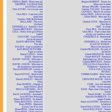
CHINA CRISIS - Black man ray
Brigitte BARDOT - Toutes les
CHOPPER - Lili/Heidi bleib
bêtes sont à aimer
blu [White Label]
Britney SPEARS - Sometimes
Chris EVERS - Ce n'est pas une
Caetano VELOSO - Este amor
vie
CANADA - Mourir les sirènes
Chris REA - I can hear your
Céline DION - I drove all night
heart beat
Céline DION - Mon ami m'a
Chubby CHECKER/Hank
quittée
BALLARD - The twist
Chantal GOYA - Monsieur le
[Acétate]
Chat Botté
CINDERELLA - Nobody's fool
CHIC - Le freak
Claudia BRÜCKEN - Absolute
Chris REA - On the beach
COLL - Pretty little girl [White
Chris REA - That's what they
Label]
always say (rainbow mix)
COLUCHE - La politique
CINDERELLA - Heartbreak
(revue de presse)
station
DADJE MEETING TIME -
CINDERELLA - Shelter me
Ybo libo
CLAN OF XYMOX -
DALIDA - Gigi in paradisco
Muscoviet mosquito
DAN REED NETWORK -
Claude FRANÇOIS - Du pain et
Tiger in a dress
du beurre
Daniel LEDUC - Soleil
Claude FRANÇOIS - Reste
DAVE - Hurlevent
Claude ROGEN - Fantaisie
DAVID + DAVID - Welcome to
Impromptu op. 66 de Chopin
the boomtown
Claudia BRÜCKEN - Fanatic
DAVID + DAVID - Welcome to
COCA-COLA French Rock -
the boomtown [monoface]
Téléphone + Starshooter
David KNOPFLER - Lonely is
COCA-COLA Nicolas
the night
PEYRAC
David KOVEN - Bord à bord
COMMUNARDS - Don't leave
[Test Pressing]
me this way
David LINDLEY - Mercury
CROWDED HOUSE - Fall at
blues
your feet
Dean MARTIN - Change of
CURE - Just like heaven
heart [White Label]
CURE - Never enough
DECCA/GRUNDIG - Hi-Fi
DANI - Papa vient d'épouser la
Stéréo Phase 4
bonne
Dee D. JACKSON - Automatic
Daniel DARC - La ville
lover 88 [Test Pressing]
Danielle DARRIEUX - Le
Démis ROUSSOS - So dreamy
temps d'aimer
Démis ROUSSOS - With you
Dante AGOSTINI - Initiation à
Denis PEPIN - Marinette
la batterie
(j'avais l'air d'un con)
David HALLYDAY - Ooh la la
Diana ROSS - Chain reaction
David HALLYDAY - Wanna
Diana ROSS - Chain reaction
take my time