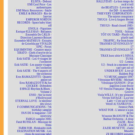
ELISTA - Debout
HALLYDAY - Le bon temps du
EMI Cool Price - Les
rock'n'roll
authentiques
the BEATLES - Love me do
EMI Music Ressources - Smile
the DØ - A mouthful
EMILE & IMAGES - Rio de
THIEVERY CORPORATION -
Janvier
The mirror conspiracy
EMPEROR NORTON
THUGS - Live à Angers février
RECORDS - Space baby blast
1996
off
THUGS - Road closed 1983-
ENOLA - Figurines
1999
Enrique IGLESIAS - Bailamos
TOOL - Schism
Ensemble De CÆLIS -
TÔT OU TARD - Plutôt tôt,
Direction Laurence Brisset
plutôt tard
Ensemble MATHEUS - Extraits
TRAFFIC - Far from home
de Griselda par VIVALDI
TRANSES CÉVENOLES N°
EPIC - Focus
17
EQUIMINTHE - Country music
TRANSES CÉVENOLES N°
ERATO - Chefs d'œuvre de la
18
Musique Classique
TRAX hors série # 5 NINJA
Erik SATIE - Les 4 visages de
TUNE
l'orchestre
U2 - Lemon
Erik SATIE - Les quatre visages
U2 - Stuck in a moment you
de l'orchestre
can't get out of
Erik SATIE - The 4 aspects of
UNDER BYEN - Live @
the orchestra
Haldern Pop
Eros RAMAZZOTTI - Quanto
V2 MUSIC sampler 1997
amore sei
Véronique RIVIÈRE - Michaël
Eros RAMAZZOTTI & Joe
Véronique SANSON - D'un
COCKER - Difendero
papillon à une étoile
ESPACE Rhythm & Blues -
VF-Version Française - Rap &
Volume 2
Groove
ESSO - Sur la route
Viola WILLS - It's my pleasure
d'Hollywood
Vivien SAVAGE - La p'tite
ETERNAL LOVE - le meilleur
Lady + C'est qu'le vent
des slows
Weird Al YANKOVIC -
F-COMMUNICATIONS - 7th
Jurassic Park
birthday sampler
WHAT FOR - L'amour n'a pas
FAN DE le magazine - CD
de loi
interview
Winston McANUFF & The
FARGO sampler 2005
Bazbaz Orchestra - A drop
Farid RUSSLAN - Musique de
ZAZIE - Rose
films
ZAZIE - Zen
FARM JOB - Hokkaïdo rush
ZAZIE MUSETTE - Zazie
FASZINATION MUSIK - Les
Musette
clous du nouveau label
ZE RECORDS presents