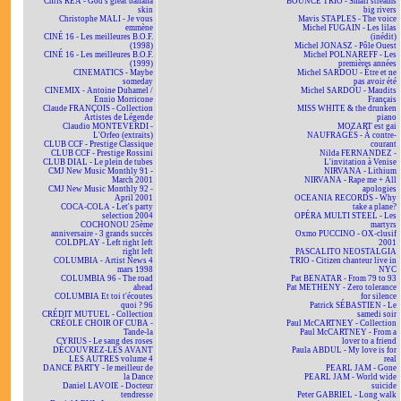
Chris REA - God's great banana
BOUNCE TRIO - Small streams
skin
big rivers
Christophe MALI - Je vous
Mavis STAPLES - The voice
emmène
Michel FUGAIN - Les lilas
CINÉ 16 - Les meilleures B.O.F.
(inédit)
(1998)
Michel JONASZ - Pôle Ouest
CINÉ 16 - Les meilleures B.O.F.
Michel POLNAREFF - Les
(1999)
premières années
CINEMATICS - Maybe
Michel SARDOU - Être et ne
someday
pas avoir été
CINEMIX - Antoine Duhamel /
Michel SARDOU - Maudits
Ennio Morricone
Français
Claude FRANÇOIS - Collection
MISS WHITE & the drunken
Artistes de Légende
piano
Claudio MONTEVERDI -
MOZART est gai
L'Orfeo (extraits)
NAUFRAGÉS - À contre-
CLUB CCF - Prestige Classique
courant
CLUB CCF - Prestige Rossini
Nilda FERNANDEZ -
CLUB DIAL - Le plein de tubes
L'invitation à Venise
CMJ New Music Monthly 91 -
NIRVANA - Lithium
March 2001
NIRVANA - Rape me + All
CMJ New Music Monthly 92 -
apologies
April 2001
OCEANIA RECORDS - Why
COCA-COLA - Let's party
take a plane?
selection 2004
OPÉRA MULTI STEEL - Les
COCHONOU 25ème
martyrs
anniversaire - 3 grands succès
Oxmo PUCCINO - OX-clusif
COLDPLAY - Left right left
2001
right left
PASCALITO NEOSTALGIA
COLUMBIA - Artist News 4
TRIO - Citizen chanteur live in
mars 1998
NYC
COLUMBIA 96 - The road
Pat BENATAR - From 79 to 93
ahead
Pat METHENY - Zero tolerance
COLUMBIA Et toi t'écoutes
for silence
quoi ? 96
Patrick SÉBASTIEN - Le
CRÉDIT MUTUEL - Collection
samedi soir
CRÉOLE CHOIR OF CUBA -
Paul McCARTNEY - Collection
Tande-la
Paul McCARTNEY - From a
CYRIUS - Le sang des roses
lover to a friend
DÉCOUVREZ-LES AVANT
Paula ABDUL - My love is for
LES AUTRES volume 4
real
DANCE PARTY - le meilleur de
PEARL JAM - Gone
la Dance
PEARL JAM - World wide
Daniel LAVOIE - Docteur
suicide
tendresse
Peter GABRIEL - Long walk