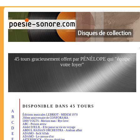
45 tours gracieusement offert par PÉNÉLOPE qui "équipe
votre foyer"
DISPONIBLE DANS 45 TOURS
A
Éditions musicales LEBRIOT - MIDEM 1970
B
20ème anniversaire de CONFORAMA
5000 VOLTS - Motion man / Bye love
C
ABC - Poison arrow
Abdel DJELIL - Elle passe sa vie en voyage
D
ABDUL HASSAN ORCHESTRA - Arabian affair
E
ADAMO - Inch'Allah
ADAMO - Le carosse d'or
F
AFTERSHOCK - Always thinking