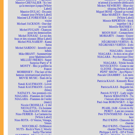
Maurice CHEVALIER - Si c'est
m'attend à la rentrée (dédicacé)
ça la musique à papa [White
Mickey NEWBURY - Blue sky
Label]
shining [White Label]
Maurice DULAC - Du pain
Miguel BOSÉ - Quand ça va mal
chaque jour [White Label]
Mike MAREEN - Here I am
Maxime LE FORESTIER - La
[White Label]
visite
Minnie RIPERTON - Stick
Michael JACKSON - One day
together 1 & 2
in your life
Mireille MATHIEU -
Michel FUGAIN - Chanson
BARCLAY
pour les demoiselles
MOON RAY - Comanchero
Michel JONASZ - Le roi des
MORIARTY - Jimmy / Enjoy
fous et des oiseaux [Blue Label]
the silence
Michel POLNAREFF - Kama
NÉGRESSES VERTES - IL
Sutra
NÉGRESSES VERTES - Zobi
Michel SARDOU - Interdit aux
la mouche
bébés
NIAGARA - Assez !
Mike BRANT - Summertime
NIAGARA - Je dois m'en aller
pour Mademoiselle
NIAGARA - Psychotrope [Test
MILLIAT FRÈRES - Super
Pressing]
Surprise Party n° 8
NIAGARA - Tchiki boum
MONTY - Moi je préfère la
NOVECENTO - Come to me
France
O-ZONE - Dragostea din teï
MORRISSEY - The last of the
PÉPIT' SHOW - Aye Pépito !
famous international playboys
Pascale CHAMBRY - Les mots
MOVIE MUSIC - Stars de la
du jour
pub
Patricia KAAS - Kennedy Rose
Natali KAUFMANN - Lover
(remix)
Natali KAUFMANN - Lover
Patricia KAAS - Regarde les
(bleu)
riches
NATALYS - Ses premiers cris
Patrick JUVET - Lady night
NIAGARA - Flammes de l'enfer
Patrick SÉBASTIEN - Tu
NIAGARA - Flammes de l'enfer
t'laisses aller (ma vieille)
(maxi)
Paul-Jean BOROWSKY - L'âge
Nicole CROISILLE - L'été
de diamant
NICOLETTA - Un homme
PEARL JAM - Given to fly
Nina HAGEN - Hold me
PERET - Late mi corazon
Nino FERRER - La Carmencita
Pete TOWNSHEND - Face the
[White Label]
face
Nino ROTA - O Venise, Venaga,
Phil O'KINS - Chasseur de
Venus
charme
NOUCHKAÏ - Différence
Phil O'KINS - Chasseur de
NUTS - Rock'n'Nuts 2, Wooly
charme [Test Pressing]
bully/The letter
Philippe LAVIL - EP 4 Titres