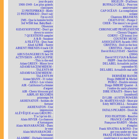
jour de paix
HIGELIN - D'ailleurs
1900-1949 - Les plus grands
BUFFALO GRILL - Pour ton
classiques
anniversaire
22 PISTEPIRKKO - Birdy
CAP OCÉAN - La compilation
22 PISTEPIRKKO - Don't say
océane
I'm so evil
Chantons BRASSENS
2MS - Que la lumière brille
CHATS D'OC - Pompe 2
3rd WISH feat. BabyBash -
CHER - The music's no good
Obsesion
without you
65DAYSOFSTATIC - Don't go
CHRONICART/PEOPLESOUN
down to sorrow
- Chronic'Organic
7 QUESTIONS sampler
CORNU - CD bonus live
A & B - Suzanne
COUNTRY MUSIC
A FILETTA - Don Juan
ASSOCIATION Awards 1993
Abed AZRIÉ - Suerte
CRISTINA - Doll in the box
ABSENT FRIENDS 4 track CD
CRISTINA - Sleep it off
sampler
David HALLYDAY - Satellite
ABUS DANGEREUX face 39
(2004)
ACTIVISION - APOCALYPSE
David SYLVIAN & Robert
- This is the end
FRIPP - Jean the birdman
Adam GREEN - Minor love
DELABEL Actualités juillet
ADAMI/SACEM/MIDEM -
septembre 95
TALENTS 98
DELABEL Actualités mai août
ADAMI/SACEM/MIDEM -
94
TALENTS 99
DERNIÈRE BANDE
Aimee MANN - 31 today
Diego IMBERT & Michel
AÏOLI - Les vilains
PEREZ - Double entente
AIR - Californie/La femme
Diego IMBERT Quartet - À
d'argent
l'ombre du saule pleureur
AIR - Cherry blossom girl
DIRE STRAITS - Heavy fuel
AIRPLAY RECORDS
[numéroté]
printemps 94
DJ LBR - AUSTIN POWERS
AKHENATON - Soldats de
Dr. MARTENS/4AD - Shoe pie
fortune
Eddy MITCHELL - Soixante
AKHENATON - Une
soixante-deux
impression
FATALS PICARDS - Droit de
ALÉVÊQUE et son GROUPO -
véto
Y'a c'qu'on dit...
FOO FIGHTERS - Resolve
Alain HIVER - La chanson
FRANCE CARTIGNY
d'Antraigues
Françoise HARDY - Modes
Alain MANARANCHE - Dans
d'emploi
le vent
Frank SINATRA & BONO - I've
Alain MANARANCHE -
got you under my skin
Sentiment
FRANZ FERDINAND - You
ALAMBIC - Dichaïtz (respire)
could have it so much better