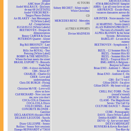
people
ARTISTES (1963)
45 TOURS
AMC feiert 20 jahre
4TH & BROADWAY Sampler
André MALRAUX - Discours
ABBA - Lay all your love on me
Sidney BECHET - Silent night /
de mai 68 [ACÉTATE]
AIR FRANCE - Escale-Party,
White Christmas
André VERCHUREN -
vacances dansantes autour du
Tangos/Pasos-Dobles
monde
CD
Art BLAKEY - Jazz Messengers
AIR INTER - Notre monde c'est
MERCEDES BENZ - Mercedes
70 [White Label]
la France
190
AZ - Compilations
Al MARTINO - Torero (maxi)
85150/85151 [White Labels]
ALAN PARSONS PROJECT -
AUTRES SUPPORTS
BEETHOVEN - Disque de
The turn of a friendly card
démonstration
ALPHA BLONDY & the Solar
Divine MADNESS
Benny CARTER & Oscar
System - Révolution
PETERSON Quartet - Alone
BARCLAY - Le son de la
together
rumeur
Big Bill BROONZY - Last
BEETHOVEN - Symphonies 1
session volume 1
& 2
Billy Joe ROYAL - Test
BIZZL - 12 Sommer Hits 82
Pressing [White Label]
BIZZL - Sommer Hits 83
BOBBY & THE MIDNITES -
BIZZL - Sommer Hits 84
Where the beat meets the street
BIZZL - Tropical Hits 87
BRASIL EXPORT 73 - Brussels
BMG ARIOLA Belgium -
Trade Fair
Bonjour la France
CBS - 4 slows enchaînés
Brian ENO - Ambient 1 - Music
CBS - Slows 87
for airports
CHARLIE - Charlie (5)
Brian ENO - Ambient 4 - On
CHER - Love and
Land
understanding
CBS - Été 73 vol.1
Chris DE BURGH - Flying
Céline DION - I'm alive
colours
Céline DION - My heart will go
Christine McVIE - Love will
on
show us how
CHILL FAC-TORR - Twist
Cliff RICHARD - Now you see
(round'n'round)
me, now you don't
CHURCH - Starfish
COCA-COLA Chansons
CLASH - The Magnificent
COCA-COLA Disco
Seven / The Call Up
COLD CHISEL - East
CULTURE DANCE 7 - House
CONCRETE BLONDE -
Mix
Caroline
CURE - Pornography
DÉCLARATION (fiscale) 1964
DAVE - Dave [White Label]
DELHAY/LECOUDE - Succès
Debbie HARRY - Rockbird
de Paris
DEVO - Q: Are we not men?
Dizzy GILLESPIE - Sonny
DEXYS MIDNIGHT
Rollins / Sonny Stitt sessions
RUNNERS & Kevin Rowland -
Django REINHARDT n°73610
Too-Rye-Ay