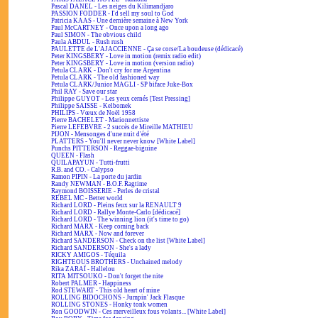
Pascal DANEL - Les neiges du Kilimandjaro
PASSION FODDER - I'd sell my soul to God
Patricia KAAS - Une dernière semaine à New York
Paul McCARTNEY - Once upon a long ago
Paul SIMON - The obvious child
Paula ABDUL - Rush rush
PAULETTE de L'AJACCIENNE - Ça se corse/La boudeuse (dédicacé)
Peter KINGSBERY - Love in motion (remix radio edit)
Peter KINGSBERY - Love in motion (version radio)
Petula CLARK - Don't cry for me Argentina
Petula CLARK - The old fashioned way
Petula CLARK/Junior MAGLI - SP biface Juke-Box
Phil RAY - Save our star
Philippe GUYOT - Les yeux cernés [Test Pressing]
Philippe SAISSE - Kelbomek
PHILIPS - Vœux de Noël 1958
Pierre BACHELET - Marionnettiste
Pierre LEFEBVRE - 2 succès de Mireille MATHIEU
PIJON - Mensonges d'une nuit d'été
PLATTERS - You'll never never know [White Label]
Punchs PITTERSON - Reggae-biguine
QUEEN - Flash
QUILAPAYUN - Tutti-frutti
R.B. and CO. - Calypso
Ramon PIPIN - La porte du jardin
Randy NEWMAN - B.O.F. Ragtime
Raymond BOISSERIE - Perles de cristal
REBEL MC - Better world
Richard LORD - Pleins feux sur la RENAULT 9
Richard LORD - Rallye Monte-Carlo [dédicacé]
Richard LORD - The winning lion (it's time to go)
Richard MARX - Keep coming back
Richard MARX - Now and forever
Richard SANDERSON - Check on the list [White Label]
Richard SANDERSON - She's a lady
RICKY AMIGOS - Téquila
RIGHTEOUS BROTHERS - Unchained melody
Rika ZARAÏ - Hallelou
RITA MITSOUKO - Don't forget the nite
Robert PALMER - Happiness
Rod STEWART - This old heart of mine
ROLLING BIDOCHONS - Jumpin' Jack Flasque
ROLLING STONES - Honky tonk women
Ron GOODWIN - Ces merveilleux fous volants... [White Label]