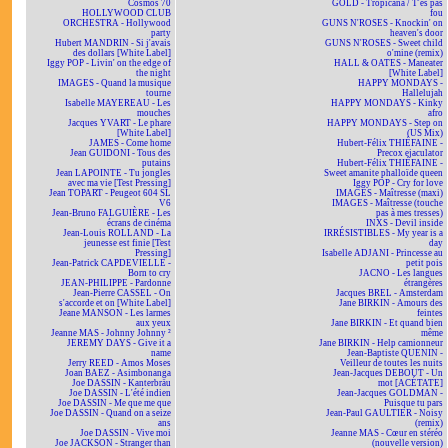
Cosmos 70
GOLD - Tropicana / T'es pas
HOLLYWOOD CLUB
fou
ORCHESTRA - Hollywood
GUNS N'ROSES - Knockin' on
party
heaven's door
Hubert MANDRIN - Si j'avais
GUNS N'ROSES - Sweet child
des dollars [White Label]
o'mine (remix)
Iggy POP - Livin' on the edge of
HALL & OATES - Maneater
the night
[White Label]
IMAGES - Quand la musique
HAPPY MONDAYS -
tourne
Hallelujah
Isabelle MAYEREAU - Les
HAPPY MONDAYS - Kinky
mouches
afro
Jacques YVART - Le phare
HAPPY MONDAYS - Step on
[White Label]
(US Mix)
JAMES - Come home
Hubert-Félix THIÉFAINE -
Jean GUIDONI - Tous des
Precox ejaculator
putains
Hubert-Félix THIÉFAINE -
Jean LAPOINTE - Tu jongles
Sweet amanite phalloïde queen
avec ma vie [Test Pressing]
Iggy POP - Cry for love
Jean TOPART - Peugeot 604 SL
IMAGES - Maîtresse (maxi)
V6
IMAGES - Maîtresse (touche
Jean-Bruno FALGUIÈRE - Les
pas à mes tresses)
écrans de cinéma
INXS - Devil inside
Jean-Louis ROLLAND - La
IRRÉSISTIBLES - My year is a
jeunesse est finie [Test
day
Pressing]
Isabelle ADJANI - Princesse au
Jean-Patrick CAPDEVIELLE -
petit pois
Born to cry
JACNO - Les langues
JEAN-PHILIPPE - Pardonne
étrangères
Jean-Pierre CASSEL - On
Jacques BREL - Amsterdam
s'accorde et on [White Label]
Jane BIRKIN - Amours des
Jeane MANSON - Les larmes
feintes
aux yeux
Jane BIRKIN - Et quand bien
Jeanne MAS - Johnny Johnny ²
même
JEREMY DAYS - Give it a
Jane BIRKIN - Help camionneur
name
Jean-Baptiste QUENIN -
Jerry REED - Amos Moses
Veilleur de toutes les nuits
Joan BAEZ - Asimbonanga
Jean-Jacques DEBOUT - Un
Joe DASSIN - Kanterbräu
mot [ACÉTATE]
Joe DASSIN - L'été indien
Jean-Jacques GOLDMAN -
Joe DASSIN - Me que me que
Puisque tu pars
Joe DASSIN - Quand on a seize
Jean-Paul GAULTIER - Noisy
ans
(remix)
Joe DASSIN - Vive moi
Jeanne MAS - Cœur en stéréo
Joe JACKSON - Stranger than
(nouvelle version)