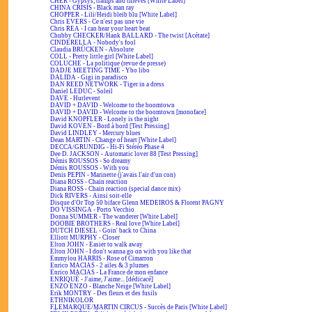
CHER - Gypsys, tramps and thieves [White Label]
CHINA CRISIS - Black man ray
CHOPPER - Lili/Heidi bleib blu [White Label]
Chris EVERS - Ce n'est pas une vie
Chris REA - I can hear your heart beat
Chubby CHECKER/Hank BALLARD - The twist [Acétate]
CINDERELLA - Nobody's fool
Claudia BRÜCKEN - Absolute
COLL - Pretty little girl [White Label]
COLUCHE - La politique (revue de presse)
DADJE MEETING TIME - Ybo libo
DALIDA - Gigi in paradisco
DAN REED NETWORK - Tiger in a dress
Daniel LEDUC - Soleil
DAVE - Hurlevent
DAVID + DAVID - Welcome to the boomtown
DAVID + DAVID - Welcome to the boomtown [monoface]
David KNOPFLER - Lonely is the night
David KOVEN - Bord à bord [Test Pressing]
David LINDLEY - Mercury blues
Dean MARTIN - Change of heart [White Label]
DECCA/GRUNDIG - Hi-Fi Stéréo Phase 4
Dee D. JACKSON - Automatic lover 88 [Test Pressing]
Démis ROUSSOS - So dreamy
Démis ROUSSOS - With you
Denis PEPIN - Marinette (j'avais l'air d'un con)
Diana ROSS - Chain reaction
Diana ROSS - Chain reaction (special dance mix)
Dick RIVERS - Ainsi soit-elle
Disque d'Or Top 50 biface Glenn MEDEIROS & Florent PAGNY
DO VISSINGA - Porto Vecchio
Donna SUMMER - The wanderer [White Label]
DOOBIE BROTHERS - Real love [White Label]
DUTCH DIESEL - Goin' back to China
Elliott MURPHY - Closer
Elton JOHN - Easier to walk away
Elton JOHN - I don't wanna go on with you like that
Emmylou HARRIS - Rose of Cimarron
Enrico MACIAS - 2 ailes & 3 plumes
Enrico MACIAS - La France de mon enfance
ENRIQUÉ - J'aime, J'aime... [dédicacé]
ENZO ENZO - Blanche Neige [White Label]
Erik MONTRY - Des fleurs et des fusils
ETHNIKOLOR
F.LEMARQUE/MARTIN CIRCUS - Succès de Paris [White Label]