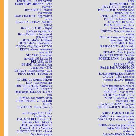
Daniel LEVI - Le cœur ouvert
home
Daniel ZIMMERMANN - Bone
Peter GABRIEL - Up
machine
PINK FLOYD - High hopes
David BRIOT - Phonik
PINK FLOYD - Selected tracks
mouvement
from SHINE ON
David CHARVET - Apprendre à
PINK FLOYD - Take it back
aimer
POLICE - Selections from
David HALLYDAY - Satellite
MESSAGE IN A BOX
(2005)
POP & CORN - La Fête de
David LEE ROTH - Night
toutes les Musiques
life/She's my machine
POPPYS - Non, non, rien n'a
David McNEIL - Hollywood
changé
(Olympia 97)
POULAIN vous offre les plus
DE PALMAS - De Palmas
beaux chants de Noël
DE PALMAS - Elle s'ennuie
PUTUMAYO - Mali
DECCA - Highlights 1997-98
RASPIGAOUS - Mois d'août
DECCA release programme
(sers le jaune)
autumn 89
RENAUD - Dans la jungle
DELABEL Actualités
Rickie LEE JONES - Dat dere
novembre 95 janvier 96
ROBBER BANK - It's a family
DELABEL été 99
affair
DEMON - Music that you
ROBINEAU - On
wanna hear + EPK
Rock & Folk WOODSTOCK
DETAILS - Music matters vol. 8
sampler
DISCO PARTY - La fièvre du
Rodolphe BURGER & Olivier
disco
CADIOT - Hôtel Robinson
DJ LBR - LE CORRUPTEUR
Romane SERDA - Romane
DNA - La serenissima
Serda
DOCK DES SUDS - Solidaires
Scène française version rock
DOLIVEUX - Doliveux
SCORPIONS - Woman
Dominique DALCAN - L'air de
SHAOLIN - Ici on en veut
rien
SO FRENCHY SO CHIC 2
DOMINO nouveautés 98/99
SONY CLASSICAL new
DRAGONBALL Z + SAILOR
directions 1999
MOON
Sophie ZELMANI - So good
E-MOTION - This is how we
SOUNDGARDEN - Black hole
are
sun
éd. Philippe PICQUIER -
SOUS LE MANTEAU feat.
Contes chinois
ZAMBLA - J'suis pas rassuré
Eddy MITCHELL/NEVILLE
STATUS QUO - Can't give you
Brothers - Tell it like it is
more
EDEL Collection 96 acte 1
STING - She's too good for me
Edouard LALO - Namouna
Sufjan STEVENS - The
ELECTRO DELUXE - Sound
avalanche
for eclectic people
Sylvie VARTAN & Johnny