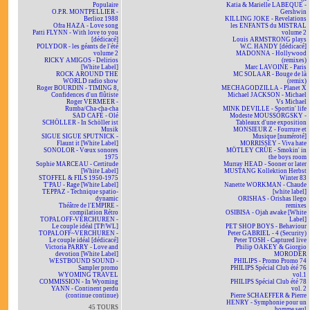
Populaire
Katia & Marielle LABEQUE -
O.P.R. MONTPELLIER -
Gershwin
Berlioz 1988
KILLING JOKE - Revelations
Ofra HAZA - Love song
les ENFANTS du MISTRAL
Patti FLYNN - With love to you
volume 2
[dédicacé]
Louis ARMSTRONG plays
POLYDOR - les géants de l'été
W.C. HANDY [dédicacé]
volume 2
MADONNA - Hollywood
RICKY AMIGOS - Delirios
(remixes)
[White Label]
Marc LAVOINE - Paris
ROCK AROUND THE
MC SOLAAR - Bouge de là
WORLD radio show
(remix)
Roger BOURDIN - TIMING 8,
MECHAGODZILLA - Planet X
Confidences d'un flûtiste
Michael JACKSON - Michael
Roger VERMEER -
Vs Michael
Rumba/Cha-cha-cha
MINK DEVILLE - Sportin' life
SAD CAFÉ - Olé
Modeste MOUSSORGSKY -
SCHÖLLER - In Schöller ist
Tableaux d'une exposition
Musik
MONSIEUR Z - Fourrure et
SIGUE SIGUE SPUTNICK -
Musique [numéroté]
Flaunt it [White Label]
MORRISSEY - Viva hate
SONOLOR - Vœux sonores
MÖTLEY CRÜE - Smokin' in
1975
the boys room
Sophie MARCEAU - Certitude
Murray HEAD - Sooner or later
[White Label]
MUSTANG Kollektion Herbst
STOFFEL & FILS 1950-1975
Winter 83
T'PAU - Rage [White Label]
Nanette WORKMAN - Chaude
TEPPAZ - Technique spatio-
[white label]
dynamic
ORISHAS - Orishas llego
Théâtre de l'EMPIRE -
remixes
compilation Rétro
OSIBISA - Ojah awake [White
TOPALOFF-VERCHUREN -
Label]
Le couple idéal [TP/WL]
PET SHOP BOYS - Behaviour
TOPALOFF~VERCHUREN -
Peter GABRIEL - 4 (Security)
Le couple idéal [dédicacé]
Peter TOSH - Captured live
Victoria PARRY - Love and
Philip OAKEY & Giorgio
devotion [White Label]
MORODER
WESTBOUND SOUND -
PHILIPS - Promo Promo 74
Sampler promo
PHILIPS Spécial Club été 76
WYOMING TRAVEL
vol.1
COMMISSION - In Wyoming
PHILIPS Spécial Club été 78
YANN - Continent perdu
vol. 2
(continue continue)
Pierre SCHAEFFER & Pierre
HENRY - Symphonie pour un
45 TOURS
homme seul