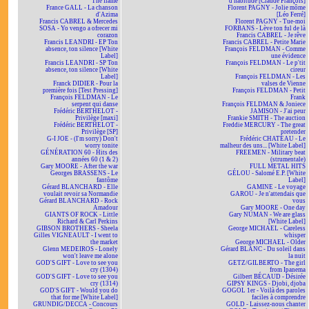
The flame
d'habitude [Claude François]
France GALL - La chanson
Florent PAGNY - Jolie môme
d'Azima
[Léo Ferré]
Francis CABREL & Mercedes
Florent PAGNY - Tue-moi
SOSA - Yo vengo a ofrecer mi
FORBANS - Lève ton ful de là
corazon
Francis CABREL - Je rêve
Francis LEANDRI - EP Ton
Francis CABREL - Petite Marie
absence, ton silence [White
François FELDMAN - Comme
Label]
une évidence
Francis LEANDRI - SP Ton
François FELDMAN - Le p'tit
absence, ton silence [White
cireur
Label]
François FELDMAN - Les
Franck DIDIER - Pour la
valses de Vienne
première fois [Test Pressing]
François FELDMAN - Petit
François FELDMAN - Le
Frank
serpent qui danse
François FELDMAN & Joniece
Frédéric BERTHELOT -
JAMISON - J'ai peur
Privilège [maxi]
Frankie SMITH - The auction
Frédéric BERTHELOT -
Freddie MERCURY - The great
Privilège [SP]
pretender
G-I JOE - (I'm sorry) Don't
Frédéric CHATEAU - Le
worry tonite
malheur des uns... [White Label]
GÉNÉRATION 60 - Hits des
FREEMEN - Military beat
années 60 (1 & 2)
(strumentale)
Gary MOORE - After the war
FULL METAL HITS
Georges BRASSENS - Le
GÉLOU - Salomé E.P. [White
fantôme
Label]
Gérard BLANCHARD - Elle
GAMINE - Le voyage
voulait revoir sa Normandie
GAROU - Je n'attendais que
Gérard BLANCHARD - Rock
vous
Amadour
Gary MOORE - One day
GIANTS OF ROCK - Little
Gary NUMAN - We are glass
Richard & Carl Perkins
[White Label]
GIBSON BROTHERS - Sheela
George MICHAEL - Careless
Gilles VIGNEAULT - I went to
whisper
the market
George MICHAEL - Older
Glenn MEDEIROS - Lonely
Gérard BLANC - Du soleil dans
won't leave me alone
la nuit
GOD'S GIFT - Love to see you
GETZ/GILBERTO - The girl
cry (1304)
from Ipanema
GOD'S GIFT - Love to see you
Gilbert BÉCAUD - Désirée
cry (1314)
GIPSY KINGS - Djobi, djoba
GOD'S GIFT - Would you do
GOGOL 1er - Voilà des paroles
that for me [White Label]
faciles à comprendre
GRUNDIG/DECCA - Concours
GOLD - Laissez-nous chanter