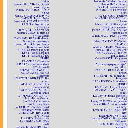
fiction
Jeanne MAS - Johnny Johnny
Johnny HALLYDAY - Dans un
Jeanne MAS - L'enfant
an ou un jour
JENNIFER - Amour express
Johnny HALLYDAY - Que je
Joe COCKER - Unchain my
t'aime
heart
Johnny HALLYDAY & Sylvie
Joe SATRIANI - I believe
VARTAN - Bye bye baby
John MELLENCAMP - Last
Joye du vin à CHÂTEAUNEUF
chance
DU PAPE - Chansons des
Johnny HALLYDAY - Ça ne
échansons
change pas un homme
Julien CLERC - Ce n'est rien
Johnny HALLYDAY - Cadillac
Juliette GRÉCO - Ta jalousie
(picture-disc)
[White Label]
Johnny HALLYDAY - Derrière
KARAJAN - BRAHMS, danses
l'amour
hongroises + catalogue
Johnny HALLYDAY - Succès
Kenny BALL & his jazz band -
1961-1973
Hawaiian war chant
Jonathan STUART - Wako man
KENT - On fait c'qu'on peut
Julien CLERC - This melody
KENT - Tous les mômes
KAJAGOOGOO - Too shy
KENT - Tous les mômes
(midnight mix)
REMIX
Karen CHERYL - Sing to me
Kim WILDE - You came
mama
KIRSTEN - Over the rainbow
KNORR - campagne Europe 1
[White Label]
hiver 78-79
KRÉMA HOLLYWOOD -
KOOL & THE GANG 1990
J.STRAUSS fils, Valse de
hitmix
l'empereur
LA FEMME - Sur la planche /
L'AFFAIRE LOUIS TRIO - Il y
Françoise
a ceux
LADY ROUGE - Eyes of mars
L'AFFAIRE LOUIS TRIO -
[DIOR]
Nous on a tout
LAURENT - Lady / Pharaon
L'AFFAIRE LOUIS TRIO -
Laurent VOULZY - Le soleil
Succès de larmes
donne
L'AFFRONT NATIONAL -
Lee LEWIS - French kiss [Test
Jean-Marie tu charries
Pressing]
LA LUNA - Les cactus
Lenny KRAVITZ - Let love rule
LAZARE - Infidèle
Leon REDBONE - Gotta shake
Lee DORSEY - Shortnin' bread
that thing
[monoface White Label]
Leon REDBONE - Play Gipsy
Lee ELDRED - How's your
play
love life 1&2
Leon REDBONE - Sugar
Lee REED - Ram ram jam
Leonard COHEN - First we take
Lena GOLD - Radio [Blue
Manhattan
Label]
Linda SCOTT - Starlight,
Leonard BERNSTEIN - Gaîté
starbright