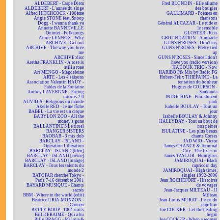
ALDEBERT - Carpe Diem
Fred BLONDIN - Elle allume
ALDEBERT - L'année du singe
des bougies
Alfred HITCHCOCK - 100ème
GALLIMARD - Poèmes en
Angie STONE feat. Snoop
chansons
Dogg - I wanna thank ya
Général ALCAZAR - Le rude et
Annette BANNEVILLE
le sensible
Quintet - Folksongs
GLOSTER - Kiss
Annie LENNOX - Why
GROUNDATION - A miracle
ARCHIVE - Get out
GUNS N'ROSES - Don't cry
ARCHIVE - The way you love
GUNS N'ROSES - Pretty tied
me
up
ARCHIVE:disc
GUNS N'ROSES - Since I don't
Aretha FRANKLIN - A rose is
have you (radio version)
still a rose
HADOUK TRIO - Now
Art MENGO - Magdeleine
HARIBO Pik Mix by Radio FG
ARTE - Les 4 saisons
Hubert-Félix THIÉFAINE - La
Association Valentin HAÜY -
tentation du bonheur
Fables de la Fontaine
Hugues de COURSON -
Audrey LAVERGNE - Facing
Sankanda
mirrors 2.0
INDOCHINE - Punishment
AUVIDIS - Religions du monde
park
Axelle RED - Je me fâche
Isabelle BOULAY - Tout un
BABEL - La vie est un cirque
jour
BABYLON ZOO - All the
Isabelle BOULAY & Johnny
money's gone
HALLYDAY - Tout au bout de
BALLANTINE'S Le rituel
nos peines
BANGER SISTERS
ISULATINE - Les plus beaux
BAOBAB - 3 mix dub
chants Corses
BARCLAY - ISLAND -
JAD WIO - Victor
Opération Libération
James CHANCE & Terminal
BARCLAY - ISLAND [bleu]
City - The fix is in
BARCLAY - ISLAND [crème]
James TAYLOR - Hourglass
BARCLAY - ISLAND [orange]
JAMIROQUAI - Black
BARCLAY - Tous les talents du
capricorn day
monde 2
JAMIROQUAI - High times,
BATOFAR cherche Tokyo -
singles 1992-2006
Paris 7-16 décembre 2001
Jean ROCHEFORT - Histoires
BAYARD MUSIQUE - Chants
de voyages
sacrés
Jean-Jacques MILTEAU - JJ
BBM - Where in the world (edit)
Milteau
Béatrice URIA-MONZON -
Jean-Louis MURAT - Le cri du
Carmen
papillon
BETTY BOOP - 1001 nuits
Joe COCKER - Let the healing
Bill DERAIME - Qui a bu
begin
Billy BRAGG - Mr love &
Joe COCKER - When a woman