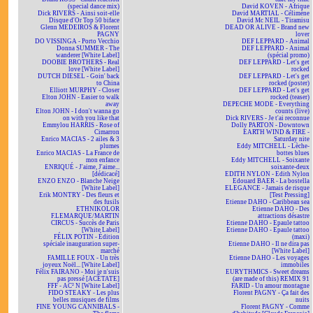
(special dance mix)
David KOVEN - Afrique
Dick RIVERS - Ainsi soit-elle
David MARTIAL - Célimène
Disque d'Or Top 50 biface
David Mc NEIL - Tiramisu
Glenn MEDEIROS & Florent
DEAD OR ALIVE - Brand new
PAGNY
lover
DO VISSINGA - Porto Vecchio
DEF LEPPARD - Animal
Donna SUMMER - The
DEF LEPPARD - Animal
wanderer [White Label]
(spécial promo)
DOOBIE BROTHERS - Real
DEF LEPPARD - Let's get
love [White Label]
rocked
DUTCH DIESEL - Goin' back
DEF LEPPARD - Let's get
to China
rocked (poster)
Elliott MURPHY - Closer
DEF LEPPARD - Let's get
Elton JOHN - Easier to walk
rocked (teaser)
away
DEPECHE MODE - Everything
Elton JOHN - I don't wanna go
counts (live)
on with you like that
Dick RIVERS - Je t'ai reconnue
Emmylou HARRIS - Rose of
Dolly PARTON - Downtown
Cimarron
EARTH WIND & FIRE -
Enrico MACIAS - 2 ailes & 3
Saturday nite
plumes
Eddy MITCHELL - Lèche-
Enrico MACIAS - La France de
bottes blues
mon enfance
Eddy MITCHELL - Soixante
ENRIQUÉ - J'aime, J'aime...
soixante-deux
[dédicacé]
EDITH NYLON - Edith Nylon
ENZO ENZO - Blanche Neige
Edouard BAER - La bostella
[White Label]
ELEGANCE - Jamais de risque
Erik MONTRY - Des fleurs et
[Test Pressing]
des fusils
Etienne DAHO - Caribbean sea
ETHNIKOLOR
Etienne DAHO - Des
F.LEMARQUE/MARTIN
attractions désastre
CIRCUS - Succès de Paris
Etienne DAHO - Epaule tattoo
[White Label]
Etienne DAHO - Epaule tattoo
FÉLIX POTIN - Édition
(maxi)
spéciale inauguration super-
Etienne DAHO - Il ne dira pas
marché
[White Label]
FAMILLE FOUX - Un très
Etienne DAHO - Les voyages
joyeux Noël... [White Label]
immobiles
Félix FAIRANO - Moi je n'suis
EURYTHMICS - Sweet dreams
pas pressé [ACÉTATE]
(are made of this) REMIX 91
FFF - AC² N [White Label]
FARID - Un amour montagne
FIDO STEAKY - Les plus
Florent PAGNY - Ça fait des
belles musiques de films
nuits
FINE YOUNG CANNIBALS -
Florent PAGNY - Comme