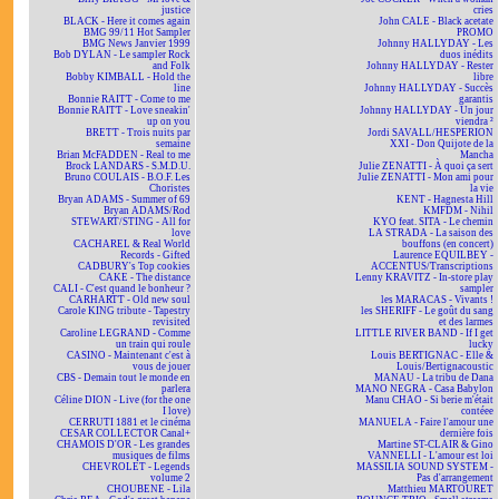
justice
cries
BLACK - Here it comes again
John CALE - Black acetate
BMG 99/11 Hot Sampler
PROMO
BMG News Janvier 1999
Johnny HALLYDAY - Les
Bob DYLAN - Le sampler Rock
duos inédits
and Folk
Johnny HALLYDAY - Rester
Bobby KIMBALL - Hold the
libre
line
Johnny HALLYDAY - Succès
Bonnie RAITT - Come to me
garantis
Bonnie RAITT - Love sneakin'
Johnny HALLYDAY - Un jour
up on you
viendra ²
BRETT - Trois nuits par
Jordi SAVALL/HESPERION
semaine
XXI - Don Quijote de la
Brian McFADDEN - Real to me
Mancha
Brock LANDARS - S.M.D.U.
Julie ZENATTI - À quoi ça sert
Bruno COULAIS - B.O.F. Les
Julie ZENATTI - Mon ami pour
Choristes
la vie
Bryan ADAMS - Summer of 69
KENT - Hagnesta Hill
Bryan ADAMS/Rod
KMFDM - Nihil
STEWART/STING - All for
KYO feat. SITA - Le chemin
love
LA STRADA - La saison des
CACHAREL & Real World
bouffons (en concert)
Records - Gifted
Laurence EQUILBEY -
CADBURY's Top cookies
ACCENTUS/Transcriptions
CAKE - The distance
Lenny KRAVITZ - In-store play
CALI - C'est quand le bonheur ?
sampler
CARHARTT - Old new soul
les MARACAS - Vivants !
Carole KING tribute - Tapestry
les SHERIFF - Le goût du sang
revisited
et des larmes
Caroline LEGRAND - Comme
LITTLE RIVER BAND - If I get
un train qui roule
lucky
CASINO - Maintenant c'est à
Louis BERTIGNAC - Elle &
vous de jouer
Louis/Bertignacoustic
CBS - Demain tout le monde en
MANAU - La tribu de Dana
parlera
MANO NEGRA - Casa Babylon
Céline DION - Live (for the one
Manu CHAO - Si berie m'était
I love)
contéee
CERRUTI 1881 et le cinéma
MANUELA - Faire l'amour une
CESAR COLLECTOR Canal+
dernière fois
CHAMOIS D'OR - Les grandes
Martine ST-CLAIR & Gino
musiques de films
VANNELLI - L'amour est loi
CHEVROLET - Legends
MASSILIA SOUND SYSTEM -
volume 2
Pas d'arrangement
CHOUBENE - Lila
Matthieu MARTOURET