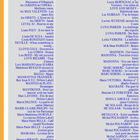
Parisienne d'Offenbach
Louis BERTIGNAC et les
les JARDINS de l'OPÉRA -
Visiteurs - Ces idées-là
Meilleurs vœux
LOVE AND MONEY -
les MAX VALENTIN - Les
Halleluiah man
maux dits
Luc FAIRDAN - T'as de beaux
les OBJETS - L'hiver est là
lolos
les OBJETS - Sarah
Lucien JEUNESSE raconte les
LEVEL 42 - Heaven in my
3 ours
hands
LUNA PARKER - Le challenge
Liane FOLY - Il est mort le
des espoirs
soleil
LUNA PARKER - Tes états
Linda DE SUZA - Amalia
d'âme Eric
Linda RONSTADT/Aaron
Lydia VERKINE - La mélodie
NEVILLE - When something is
des enfants
wrong...
M & Mme FAIRDAN - Beaux
LLOYD COLE - Downtown
lolos
Los LOBOS - Donna
MADNESS - Our house
Lou REED - My red joystick
MADONNA - True blue (vinyl
LOVE BIZARRE - Trop
bleu)
d'amour
MADONNA - You can dance
Luis MARIANO pour IZARRA
(picture-disc)
Madeleine RENAUD raconte le
MARC SEBERG - Galver'ran
palais idéal
MARC SEBERG - Je t'accorde
MAGGI - Magie
MARC SEBERG - L'amour aux
MANHATTAN TRANSFER -
trousses
Boy from N.Y.C. [White Label]
Maria VICTORIA - Boléros n° 2
MANITAS de PLATA -
(Radio France)
Hommages
MAURANE - Pas gaie la
MANTRONIX - Don't go
pagaille
messin' with my heart
Maxime LE FORESTIER - San
Marc LAVOINE - Fils de moi
Francisco
[White Label]
MAYA L'ABEILLE - vinyl
Marcel PAGNOL - La partie de
jaune Collector
cartes (Marius)
MC SOLAAR - Bouge de là
MARIE-CLAIRE/PHILIPS - Un
MC SOLAAR - Victime de la
soir de Vie Parisienne
mode
Marie-Madeleine DURUFLÉ -
METALLICA - Enter sandman
Le coucou [White Label]
Michel POLNAREFF - Je rêve
Marie-Paule BELLE - Café
d'un monde
renard/Nosferatu
Michel POLNAREFF - Les
Marie-Paule BELLE - La petite
premières années
écriture grise
Michel POLNAREFF - Tout
MASKARA - La reine de la
tout pour ma chérie
playa
Michel SARDOU - Je vole
Maurice BIRAUD - Végétaline
MICHOU - Qu'est-ce qui