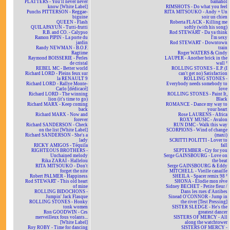
PLATTERS - You'll never never
bamahol
know [White Label]
RIMSHOTS - Do what you feel
Punchs PITTERSON - Reggae-
RITA MITSOUKO - Andy + Un
biguine
soir un chien
QUEEN - Flash
Roberta FLACK - Killing me
QUILAPAYUN - Tutti-frutti
softly (with his song)
R.B. and CO. - Calypso
Rod STEWART - Da ya think
Ramon PIPIN - La porte du
I'm sexy
jardin
Rod STEWART - Downtown
Randy NEWMAN - B.O.F.
train
Ragtime
Roger WATERS & Cindy
Raymond BOISSERIE - Perles
LAUPER - Another brick in the
de cristal
wall ²
REBEL MC - Better world
ROLLING STONES - E.P. (I
Richard LORD - Pleins feux sur
can't get no) Satisfaction
la RENAULT 9
ROLLING STONES -
Richard LORD - Rallye Monte-
Everybody needs somebody to
Carlo [dédicacé]
love
Richard LORD - The winning
ROLLING STONES - Paint It,
lion (it's time to go)
Black
Richard MARX - Keep coming
ROMANCE - Dance my way to
back
your heart
Richard MARX - Now and
Rose LAURENS - Africa
forever
ROXY MUSIC - Avalon
Richard SANDERSON - Check
RUN DMC - Walk this way
on the list [White Label]
SCORPIONS - Wind of change
Richard SANDERSON - She's a
(maxi)
lady
SCRITTI POLITTI - Lover to
RICKY AMIGOS - Téquila
fall
RIGHTEOUS BROTHERS -
SEPTEMBER - Cry for you
Unchained melody
Serge GAINSBOURG - Love on
Rika ZARAÏ - Hallelou
the beat
RITA MITSOUKO - Don't
Serge GAINSBOURG & Eddy
forget the nite
MITCHELL - Vieille canaille
Robert PALMER - Happiness
SHEILA - Spacer remix 98 ²
Rod STEWART - This old heart
SHONA - Elodie mon rêve
of mine
Sidney BECHET - Petite fleur /
ROLLING BIDOCHONS -
Dans les rues d'Antibes
Jumpin' Jack Flasque
Sinead O'CONNOR - Jump in
ROLLING STONES - Honky
the river [Test Pressing]
tonk women
SISTER SLEDGE - He's the
Ron GOODWIN - Ces
greatest dancer
merveilleux fous volants...
SISTERS OF MERCY - All
[White Label]
along the watchtower
Roy ROBY - Time for dancing
SISTERS OF MERCY -