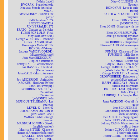
[White Label]
Dizzy GILLESPIE - At
DVORAK - Symphonie du
Newport
Nouveau Monde (extraits) -
DONOVAN - Love is only
MIKAL
feeling
Eddie MONEY - Where's the
EARTH WIND & FIRE - The
party?
very best
EMI Christmas 1974
Elton JOHN - Believe
ENCYCLOPAEDIA
[MONOFACE]
UNIVERSALIS 1972
Elton JOHN - Sleeping with the
ERATO - Concert sur 3 siècles
past
FLESH FOR LULU - Final
Elton JOHN & RUPAUL -
vinyl (and live flesh)
Don't go breaking my heart
George WINSTON - December
(remixes)
Gilles LANGOUREAU
Eric BURDON - Starportrait
Hommage à Mado ROBIN
Etienne DAHO - Mon manège à
HONDA - Wake up!
moi
Jacques VANDEVOORDE -
FUMÉES - Chansons d'hier
Miserere [dédicacé]
FUMÉES II - Mélodies et
Jean-Marc BIENCOURT -
chansons
Jingles d'imitations
GAMINE - Dream boy
Jimmy HALL - Cadillac tracks
Gary NUMAN - New anger
Joe DASSIN - CBS 66343
George HARRISON - 33 & 1/3
(Radio France)
[White Label/Test Pressing]
John CALE - Music for a new
George MICHAEL - Amazing
society
GROOVERIDER - Rainbows of
Jon ANDERSON - Animation
colour (MAW remixes)
KROKUS - Hardware [White
HAPPY MONDAYS - Pills 'n'
Label/Test Pressing]
thrills and bellyaches
la TRIBUNE de GENÈVE
Ian DURY - Lord Upminster
LBS - Action
JAM - The gift
LBS - Aurum
JAMIROQUAI - Sampler Best
Le MONDE de la
of
MUSIQUE/TÉLÉRAMA - Les
Janet JACKSON - Got 'til it's
copieurs
gone
LEVEL 42 - Level 42
Jean SCHULTHEIS -
Lionel HAMPTON - Jazz in
Confidence pour confidence
jazz [White Label]
(remixes house)
Madleen KANE - Rough
Joe JACKSON - Stepping out
diamond
John HIATT - Slow turning
MAGNUM BONUM - Gigolo
Johnny CASH - Water from the
(english version)
wells of home
Maurice BITTER - Chants et
Johnny CLEGG & Savuka -
danses d'Argentine [dédicacé]
Third world child
MAXELL - Rock Sampler
Julien CLERC - This melody
Nathalie CARDONE -
[Test Pressing]