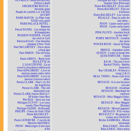
OLYMPICS - Mine exclusively
Philippe RUSSO - En pleine
[White Label]
lumière [Test Pressing]
ORCHESTRE ROUGE -
Pierre BACHELET - Écris-moi
Seconds grate
Pierre BACHELET - Elle est
Parade de variétés LA VACHE
d'ailleurs
QUI RIT
Pierre BACHELET - Les corons
PARIS MATCH - Le Pape Jean
PIGALLE - Dans la salle du
XXIII vous parle
bar-tabac...
PARIS PALACE HOTEL -
PIJON - Cache-cache party
Ramona
PIJON - Cache-cache party
Pascal DANEL - Les neiges du
(remix)
Kilimandjaro
PINK FLOYD - Another brick
PASSION FODDER - I'd sell
in the Wall ²
my soul to God
PORTE MENTAUX - Combat
Patricia KAAS - Une dernière
des races
semaine à New York
POWER ROCK - Saxon & Deep
Paul McCARTNEY - Once upon
Purple
a long ago
PRINCE - Alphabet street
Paul SIMON - The obvious
QUEEN - I want to break free
child
QUEENSRYCHE - Silent
Paula ABDUL - Rush rush
lucidity
PAULETTE de
R.E.M. - The one I love
L'AJACCIENNE - Ça se
Rachid TAHA - Barbès
corse/La boudeuse (dédicacé)
[remixes]
Peter KINGSBERY - Love in
Ray CHARLES - Without a
motion (remix radio edit)
song (1 & 2)
Peter KINGSBERY - Love in
REAL THING - Stone cold love
motion (version radio)
affair
Petula CLARK - Don't cry for
RENAUD - It is not because
me Argentina
you are
Petula CLARK - The old
RENAUD - Jonathan
fashioned way
RENAUD - Marchand de
Petula CLARK/Junior MAGLI -
cailloux
SP biface Juke-Box
RENAUD - Miss Maggie [Juke-
Phil RAY - Save our star
Box]
Philippe GUYOT - Les yeux
RENAUD - Miss Maggie
cernés [Test Pressing]
[Promo]
Philippe SAISSE - Kelbomek
RENAUD - Mistral gagnant
PHILIPS - Vœux de Noël 1958
RENAUD - P'tit voleur
Pierre BACHELET -
RENAULT 4 - Re-prenez le
Marionnettiste
volant avec FANGIO
Pierre LEFEBVRE - 2 succès de
Richie SAMBORA - Mister
Mireille MATHIEU
bluesman
PIJON - Mensonges d'une nuit
Rika ZARAÏ - Aba-nibi
d'été
Rika ZARAÏ - Hava netse