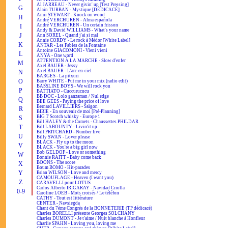
Al JARREAU - Never givin' up [Test Pressing]
G
Alain TURBAN - Mystique [DÉDICACÉ]
Amii STEWART - Knock on wood
H
André VERCHUREN - Alma española
André VERCHUREN - Un certain frisson
I
Andy & David WILLIAMS - What's your name
J
Ann SOREL - Quand j'ai si mal
Annie CORDY - Le rock à Médor [White Label]
K
ANTAR - Les Fables de la Fontaine
Antoine GIACOMONI - Vieni vieni
L
ANYA - One word
ATTENTION À LA MARCHE - Slow d'enfer
M
Axel BAUER - Jessy
Axel BAUER - L'arc-en-ciel
N
BARGES - La pitxuri
O
Barry WHITE - Put me in your mix (radio edit)
BASSLINE BOYS - We will rock you
P
BATTIATO - Cuccurucucu
BB DOC - Lolo ganzaman / Nul edge
Q
BEE GEES - Paying the price of love
Bernard LAVILLIERS - Saïgon
R
BIBIE - En souvenir de moi [Pré-Planning]
BIG T Scotch whisky - Europe 1
S
Bill HALEY & the Comets - Chaussettes PHILDAR
T
Bill LABOUNTY - Livin'it up
Bill PRITCHARD - Number five
U
Billy SWAN - Lover please
BLACK - Fly up to the moon
V
BLACK - You're a big girl now
Bob GELDOF - Love or something
W
Bonnie RAITT - Baby come back
BOONS - The score
X
Boum BOMO - Hit-parades
Y
Brian WILSON - Love and mercy
CAMOUFLAGE - Heaven (I want you)
Z
CARAVELLI pour LOTUS
Carlos Alberto IRIGARAY - Navidad Criolla
0-9
Caroline LOEB - Mots croisés / Le téléfon
CATHY - Tout est littérature
CENTER - Navsiegda
Chant du 7ème Congrès de la BONNETERIE (TP dédicacé)
Charles BORELLI présente Georges SOLCHANY
Charles DUMONT - Je t'aime / Nuit blanche à Honfleur
Charlie SPAHN - Loving you, loving me