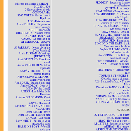
PRODIGY - Speedway (theme
Éditions musicales LEBRIOT -
from Fastlane)
MIDEM 1970
QUEEN - Live magic
20ème anniversaire de
REAL THING - Boogie down
CONFORAMA
RITA MITSOUKO n°1 - Marcia
5000 VOLTS - Motion man /
baila / Hip kit
Bye love
RITA MITSOUKO n°2 - C'est
ABC - Poison arrow
comme ça / Y'a d'la haine
Abdel DJELIL - Elle passe sa
RITA MITSOUKO n°3 - Andy /
vie en voyage
Les histoires d'A
ABDUL HASSAN
ROXY MUSIC - Avalon
ORCHESTRA - Arabian affair
ROXY MUSIC - Flesh + Blood
ADAMO - Inch'Allah
SHAKATAK - Night birds
ADAMO - Le carosse d'or
SIMPLY RED - Fairground
AFTERSHOCK - Always
SINGIN' IN THE RAIN - b.o.f.
thinking
Chantons sous la pluie
Al JARREAU - Never givin' up
Sophie ELLIS-BEXTOR -
[Test Pressing]
Mixed up world
Alain TURBAN - Mystique
Steve WINWOOD - Talking
[DÉDICACÉ]
back to the night
Amii STEWART - Knock on
Stevie WONDER - Coldchill
wood
TAXXI - Sex and suburban
André VERCHUREN - Alma
suicide
española
Tina TURNER - Break every
André VERCHUREN - Un
rule
certain frisson
TOURNÉE d'ENFOIRÉS -
Andy & David WILLIAMS -
C'est des mecs y chantent
What's your name
U2 - Lemon (Perfecto + Trance
Ann SOREL - Quand j'ai si mal
Mix)
Annie CORDY - Le rock à
Véronique SANSON - Moi, le
Médor [White Label]
venin
ANTAR - Les Fables de la
VIRGIN - Club 82
Fontaine
VIRGIN - les Must de l'été 86
Antoine GIACOMONI - Vieni
YAZOO - Don't go (re-mixes)
vieni
YOUNG MICHELIN - Je suis
ANYA - One word
fatigué
ATTENTION À LA MARCHE
- Slow d'enfer
45 TOURS
Axel BAUER - Jessy
Axel BAUER - L'arc-en-ciel
22 PISTEPIRKKO - Don't play
BARGES - La pitxuri
cello / Frankenstein
Barry WHITE - Put me in your
2PAC - How do you want it
mix (radio edit)
ABLETTES - Jeunesse sauvage
BASSLINE BOYS - We will
ADIDAS - Sky jumper
rock you
AFRICAN MAGIC COMBO -