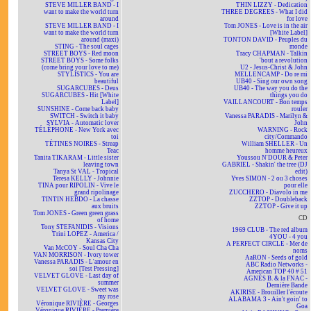
STEVE MILLER BAND - I
THIN LIZZY - Dedication
want to make the world turn
THREE DEGREES - What I did
around
for love
STEVE MILLER BAND - I
Tom JONES - Love is in the air
want to make the world turn
[White Label]
around (maxi)
TONTON DAVID - Peuples du
STING - The soul cages
monde
STREET BOYS - Red moon
Tracy CHAPMAN - Talkin
STREET BOYS - Some folks
'bout a revolution
(come bring your love to me)
U2 - Jesus-Christ & John
STYLISTICS - You are
MELLENCAMP - Do re mi
beautiful
UB40 - Sing our own song
SUGARCUBES - Deus
UB40 - The way you do the
SUGARCUBES - Hit [White
things you do
Label]
VAILLANCOURT - Bon temps
SUNSHINE - Come back baby
rouler
SWITCH - Switch it baby
Vanessa PARADIS - Marilyn &
SYLVIA - Automatic lover
John
TÉLÉPHONE - New York avec
WARNING - Rock
toi
city/Commando
TÉTINES NOIRES - Streap
William SHELLER - Un
Teac
homme heureux
Tanita TIKARAM - Little sister
Youssou N'DOUR & Peter
leaving town
GABRIEL - Shakin' the tree (DJ
Tanya St VAL - Tropical
edit)
Teresa KELLY - Johnnie
Yves SIMON - 2 ou 3 choses
TINA pour RIPOLIN - Vive le
pour elle
grand ripolinage
ZUCCHERO - Diavolo in me
TINTIN HEBDO - La chasse
ZZTOP - Doubleback
aux bruits
ZZTOP - Give it up
Tom JONES - Green green grass
CD
of home
Tony STEFANIDIS - Visions
1969 CLUB - The red album
Trini LOPEZ - America /
4YOU - 4 you
Kansas City
A PERFECT CIRCLE - Mer de
Van McCOY - Soul Cha Cha
noms
VAN MORRISON - Ivory tower
AaRON - Seeds of gold
Vanessa PARADIS - L'amour en
ABC Radio Networks -
soi [Test Pressing]
American TOP 40 # 51
VELVET GLOVE - Last day of
AGNÈS B. & la FNAC -
summer
Dernière Bande
VELVET GLOVE - Sweet was
AKIRISE - Brouiller l'écoute
my rose
ALABAMA 3 - Ain't goin' to
Véronique RIVIÈRE - Georges
Goa
Véronique RIVIÈRE - Première