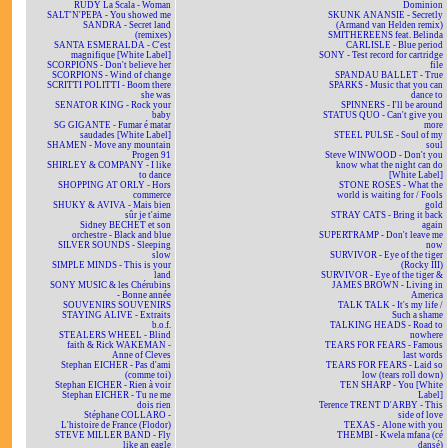
RUDY La Scala - Woman
Dominion
SALT'N'PEPA - You showed me
SKUNK ANANSIE - Secretly
SANDRA - Secret land
(Armand van Helden remix)
(remixes)
SMITHEREENS feat. Belinda
SANTA ESMERALDA - C'est
CARLISLE - Blue period
magnifique [White Label]
SONY - Test record for cartridge
SCORPIONS - Don't believe her
file
SCORPIONS - Wind of change
SPANDAU BALLET - True
SCRITTI POLITTI - Boom there
SPARKS - Music that you can
she was
dance to
SENATOR KING - Rock your
SPINNERS - I'll be around
baby
STATUS QUO - Can't give you
SG GIGANTE - Fumar é matar
more
saudades [White Label]
STEEL PULSE - Soul of my
SHAMEN - Move any mountain
soul
Progen 91
Steve WINWOOD - Don't you
SHIRLEY & COMPANY - I like
know what the night can do
to dance
[White Label]
SHOPPING AT ORLY - Hors
STONE ROSES - What the
commerce
world is waiting for / Fools
SHUKY & AVIVA - Mais bien
gold
sûr je t'aime
STRAY CATS - Bring it back
Sidney BECHET et son
again
orchestre - Black and blue
SUPERTRAMP - Don't leave me
SILVER SOUNDS - Sleeping
now
slow
SURVIVOR - Eye of the tiger
SIMPLE MINDS - This is your
(Rocky III)
land
SURVIVOR - Eye of the tiger &
SONY MUSIC & les Chérubins
JAMES BROWN - Living in
- Bonne année
America
SOUVENIRS SOUVENIRS
TALK TALK - It's my life /
STAYING ALIVE - Extraits
Such a shame
b.o.f.
TALKING HEADS - Road to
STEALERS WHEEL - Blind
nowhere
faith & Rick WAKEMAN -
TEARS FOR FEARS - Famous
Anne of Cleves
last words
Stephan EICHER - Pas d'ami
TEARS FOR FEARS - Laid so
(comme toi)
low (tears roll down)
Stephan EICHER - Rien à voir
TEN SHARP - You [White
Stephan EICHER - Tu ne me
Label]
dois rien
Terence TRENT D'ARBY - This
Stéphane COLLARO -
side of love
L'histoire de France (Flodor)
TEXAS - Alone with you
STEVE MILLER BAND - Fly
THEMBI - Kwela mfana (cé
like an eagle
dansé)