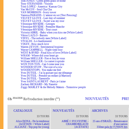
Tom JONES - Green green grass of home
Tony STEFANIDIS - Visions
Trini LOPEZ - America / Kansas City
Van McCOY - Soul Cha Cha
VAN MORRISON - Ivory tower
Vanessa PARADIS - L'amour en soi [Test Pressing]
VELVET GLOVE - Last day of summer
VELVET GLOVE - Sweet was my rose
Véronique RIVIÈRE - Georges
Véronique RIVIÈRE - Première Manche
Véronique RIVIÈRE - Tout court
Victoria ABRIL - Baby when you kiss me [White Label]
Viktor LAZLO - Baisers
VINYL - The nobody men [White Label]
VIVALDI - Le chardonneret
VIXEN - How much love
Warren ZEVON - Sentimental hygiene
Wayne CAMPBELL - Night time rose
WEST & BYRD - Final kiss of love [White Label]
WHAM - Where did your heart go
William SHELLER - Fier et fou de vous
William SHELLER - Le carnet à spirale
WON TON TON - Can I come near you
WONDER STUFF - The size of a cow
WOODENTOPS - You make me feel
Yves DUTEIL - J'ai la guitare qui me démange
Yves DUTEIL - Prendre un enfant (à Martine)
Yves DUTEIL - Tarentelle
Yves SAINT-LAURENT - Paris je t'aime
Zachary RICHARD - My Nanette
Ziggy MARLEY & the Melody Makers - Tomorrow people
2014/2026
ici
NOUVEAUTÉS
PRE
©b
Re℗roduction interdite (
)
CATALOGUE
NOUVEAUTÉS
ARCHIVES
33 TOURS
33 TOURS
33 TOURS
Alice DONA - De la tendresse
ABBÉ J. SYLVESTRE -
25 ans d'ISRAËL - Renaissance
[ACÉTATE + White Label]
CHAMBORIGAUD
d'une nation
ALLIANZ - Top pop for young
[ACÉTATE]
33ème gala de l'UNION des