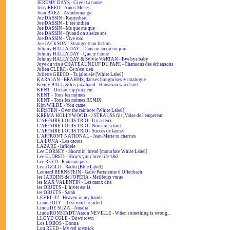
JEREMY DAYS - Give it a name
Jerry REED - Amos Moses
Joan BAEZ - Asimbonanga
Joe DASSIN - Kanterbräu
Joe DASSIN - L'été indien
Joe DASSIN - Me que me que
Joe DASSIN - Quand on a seize ans
Joe DASSIN - Vive moi
Joe JACKSON - Stranger than fiction
Johnny HALLYDAY - Dans un an ou un jour
Johnny HALLYDAY - Que je t'aime
Johnny HALLYDAY & Sylvie VARTAN - Bye bye baby
Joye du vin à CHÂTEAUNEUF DU PAPE - Chansons des échansons
Julien CLERC - Ce n'est rien
Juliette GRÉCO - Ta jalousie [White Label]
KARAJAN - BRAHMS, danses hongroises + catalogue
Kenny BALL & his jazz band - Hawaiian war chant
KENT - On fait c'qu'on peut
KENT - Tous les mômes
KENT - Tous les mômes REMIX
Kim WILDE - You came
KIRSTEN - Over the rainbow [White Label]
KRÉMA HOLLYWOOD - J.STRAUSS fils, Valse de l'empereur
L'AFFAIRE LOUIS TRIO - Il y a ceux
L'AFFAIRE LOUIS TRIO - Nous on a tout
L'AFFAIRE LOUIS TRIO - Succès de larmes
L'AFFRONT NATIONAL - Jean-Marie tu charries
LA LUNA - Les cactus
LAZARE - Infidèle
Lee DORSEY - Shortnin' bread [monoface White Label]
Lee ELDRED - How's your love life 1&2
Lee REED - Ram ram jam
Lena GOLD - Radio [Blue Label]
Leonard BERNSTEIN - Gaîté Parisienne d'Offenbach
les JARDINS de l'OPÉRA - Meilleurs vœux
les MAX VALENTIN - Les maux dits
les OBJETS - L'hiver est là
les OBJETS - Sarah
LEVEL 42 - Heaven in my hands
Liane FOLY - Il est mort le soleil
Linda DE SUZA - Amalia
Linda RONSTADT/Aaron NEVILLE - When something is wrong...
LLOYD COLE - Downtown
Los LOBOS - Donna
Lou REED - My red joystick