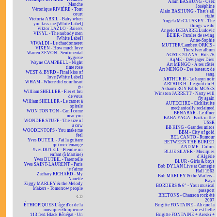
Alain BASHUNG - Osez
Manche
Joséphine
Véronique RIVIÈRE - Tout
Alain BASHUNG - That's all
court
right
Victoria ABRIL - Baby when
Angela McCLUSKEY - The
you kiss me [White Label]
things we do
Viktor LAZLO - Baisers
Angelo DEBARRE/Ludovic
VINYL - The nobody men
BEIER - Paroles de swing
[White Label]
Anne-Sophie
VIVALDI - Le chardonneret
MUTTER/Lambert ORKIS -
VIXEN - How much love
The silver album
Warren ZEVON - Sentimental
AOSTE 20 ANS - Hits 76
hygiene
AqME - Dévisager Dieu
Wayne CAMPBELL - Night
Art MENGO - À tes côtés
time rose
Art MENGO - Des bateaux de
WEST & BYRD - Final kiss of
sang
love [White Label]
ARTHUR H - Le baron noir
WHAM - Where did your heart
ARTHUR H - Le goût du H
go
Ashanti ROY Pablo MOSES
William SHELLER - Fier et fou
Winston JARRETT - Natty will
de vous
fly again
William SHELLER - Le carnet à
AUTECHRE - Cichlisuite
spirale
mechanically reclaimed
WON TON TON - Can I come
BÉNABAR - Le dîner
near you
BABA YAGA - Back in the
WONDER STUFF - The size of
USSR
a cow
BB KING - Grandes mitos
WOODENTOPS - You make me
BBM - City of gold
feel
BEL CANTO - Rumour
Yves DUTEIL - J'ai la guitare
BETWEEN THE BURIED
qui me démange
AND ME - Colors
Yves DUTEIL - Prendre un
BLUE SILVER - Musiques
enfant (à Martine)
d'Algérie
Yves DUTEIL - Tarentelle
BLUR - Girls & boys
Yves SAINT-LAURENT - Paris
Bob DYLAN Live at Carnegie
je t'aime
Hall 1963
Zachary RICHARD - My
Bob MARLEY & the Wailers -
Nanette
Kaya
Ziggy MARLEY & the Melody
BORDERS & 6° - Your musical
Makers - Tomorrow people
passport
BRETONS - Chanson rock été
CD
2007
ÉTHIOPIQUES L'âge d'or de la
Brigitte FONTAINE - Ah que la
musique éthiopienne
vie est belle
113 feat. Black Rénégat - Un
Brigitte FONTAINE + Areski +