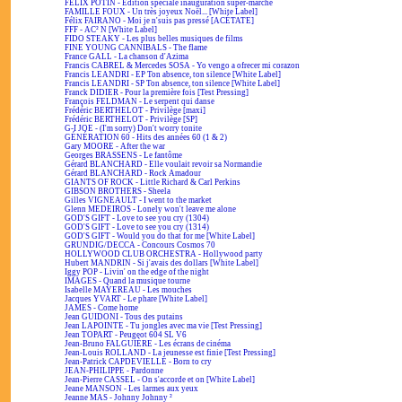
FÉLIX POTIN - Édition spéciale inauguration super-marché
FAMILLE FOUX - Un très joyeux Noël... [White Label]
Félix FAIRANO - Moi je n'suis pas pressé [ACÉTATE]
FFF - AC² N [White Label]
FIDO STEAKY - Les plus belles musiques de films
FINE YOUNG CANNIBALS - The flame
France GALL - La chanson d'Azima
Francis CABREL & Mercedes SOSA - Yo vengo a ofrecer mi corazon
Francis LEANDRI - EP Ton absence, ton silence [White Label]
Francis LEANDRI - SP Ton absence, ton silence [White Label]
Franck DIDIER - Pour la première fois [Test Pressing]
François FELDMAN - Le serpent qui danse
Frédéric BERTHELOT - Privilège [maxi]
Frédéric BERTHELOT - Privilège [SP]
G-I JOE - (I'm sorry) Don't worry tonite
GÉNÉRATION 60 - Hits des années 60 (1 & 2)
Gary MOORE - After the war
Georges BRASSENS - Le fantôme
Gérard BLANCHARD - Elle voulait revoir sa Normandie
Gérard BLANCHARD - Rock Amadour
GIANTS OF ROCK - Little Richard & Carl Perkins
GIBSON BROTHERS - Sheela
Gilles VIGNEAULT - I went to the market
Glenn MEDEIROS - Lonely won't leave me alone
GOD'S GIFT - Love to see you cry (1304)
GOD'S GIFT - Love to see you cry (1314)
GOD'S GIFT - Would you do that for me [White Label]
GRUNDIG/DECCA - Concours Cosmos 70
HOLLYWOOD CLUB ORCHESTRA - Hollywood party
Hubert MANDRIN - Si j'avais des dollars [White Label]
Iggy POP - Livin' on the edge of the night
IMAGES - Quand la musique tourne
Isabelle MAYEREAU - Les mouches
Jacques YVART - Le phare [White Label]
JAMES - Come home
Jean GUIDONI - Tous des putains
Jean LAPOINTE - Tu jongles avec ma vie [Test Pressing]
Jean TOPART - Peugeot 604 SL V6
Jean-Bruno FALGUIÈRE - Les écrans de cinéma
Jean-Louis ROLLAND - La jeunesse est finie [Test Pressing]
Jean-Patrick CAPDEVIELLE - Born to cry
JEAN-PHILIPPE - Pardonne
Jean-Pierre CASSEL - On s'accorde et on [White Label]
Jeane MANSON - Les larmes aux yeux
Jeanne MAS - Johnny Johnny ²