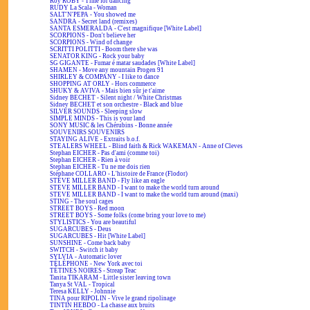
Roy ROBY - Time for dancing
RUDY La Scala - Woman
SALT'N'PEPA - You showed me
SANDRA - Secret land (remixes)
SANTA ESMERALDA - C'est magnifique [White Label]
SCORPIONS - Don't believe her
SCORPIONS - Wind of change
SCRITTI POLITTI - Boom there she was
SENATOR KING - Rock your baby
SG GIGANTE - Fumar é matar saudades [White Label]
SHAMEN - Move any mountain Progen 91
SHIRLEY & COMPANY - I like to dance
SHOPPING AT ORLY - Hors commerce
SHUKY & AVIVA - Mais bien sûr je t'aime
Sidney BECHET - Silent night / White Christmas
Sidney BECHET et son orchestre - Black and blue
SILVER SOUNDS - Sleeping slow
SIMPLE MINDS - This is your land
SONY MUSIC & les Chérubins - Bonne année
SOUVENIRS SOUVENIRS
STAYING ALIVE - Extraits b.o.f.
STEALERS WHEEL - Blind faith & Rick WAKEMAN - Anne of Cleves
Stephan EICHER - Pas d'ami (comme toi)
Stephan EICHER - Rien à voir
Stephan EICHER - Tu ne me dois rien
Stéphane COLLARO - L'histoire de France (Flodor)
STEVE MILLER BAND - Fly like an eagle
STEVE MILLER BAND - I want to make the world turn around
STEVE MILLER BAND - I want to make the world turn around (maxi)
STING - The soul cages
STREET BOYS - Red moon
STREET BOYS - Some folks (come bring your love to me)
STYLISTICS - You are beautiful
SUGARCUBES - Deus
SUGARCUBES - Hit [White Label]
SUNSHINE - Come back baby
SWITCH - Switch it baby
SYLVIA - Automatic lover
TÉLÉPHONE - New York avec toi
TÉTINES NOIRES - Streap Teac
Tanita TIKARAM - Little sister leaving town
Tanya St VAL - Tropical
Teresa KELLY - Johnnie
TINA pour RIPOLIN - Vive le grand ripolinage
TINTIN HEBDO - La chasse aux bruits