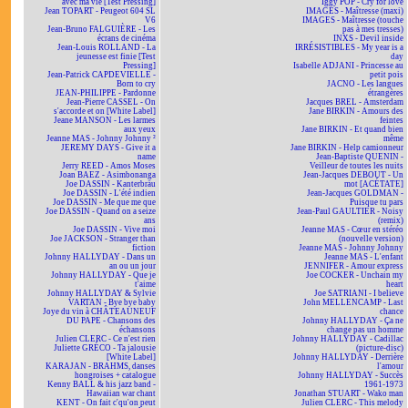
avec ma vie [Test Pressing]
Iggy POP - Cry for love
Jean TOPART - Peugeot 604 SL
IMAGES - Maîtresse (maxi)
V6
IMAGES - Maîtresse (touche
Jean-Bruno FALGUIÈRE - Les
pas à mes tresses)
écrans de cinéma
INXS - Devil inside
Jean-Louis ROLLAND - La
IRRÉSISTIBLES - My year is a
jeunesse est finie [Test
day
Pressing]
Isabelle ADJANI - Princesse au
Jean-Patrick CAPDEVIELLE -
petit pois
Born to cry
JACNO - Les langues
JEAN-PHILIPPE - Pardonne
étrangères
Jean-Pierre CASSEL - On
Jacques BREL - Amsterdam
s'accorde et on [White Label]
Jane BIRKIN - Amours des
Jeane MANSON - Les larmes
feintes
aux yeux
Jane BIRKIN - Et quand bien
Jeanne MAS - Johnny Johnny ²
même
JEREMY DAYS - Give it a
Jane BIRKIN - Help camionneur
name
Jean-Baptiste QUENIN -
Jerry REED - Amos Moses
Veilleur de toutes les nuits
Joan BAEZ - Asimbonanga
Jean-Jacques DEBOUT - Un
Joe DASSIN - Kanterbräu
mot [ACÉTATE]
Joe DASSIN - L'été indien
Jean-Jacques GOLDMAN -
Joe DASSIN - Me que me que
Puisque tu pars
Joe DASSIN - Quand on a seize
Jean-Paul GAULTIER - Noisy
ans
(remix)
Joe DASSIN - Vive moi
Jeanne MAS - Cœur en stéréo
Joe JACKSON - Stranger than
(nouvelle version)
fiction
Jeanne MAS - Johnny Johnny
Johnny HALLYDAY - Dans un
Jeanne MAS - L'enfant
an ou un jour
JENNIFER - Amour express
Johnny HALLYDAY - Que je
Joe COCKER - Unchain my
t'aime
heart
Johnny HALLYDAY & Sylvie
Joe SATRIANI - I believe
VARTAN - Bye bye baby
John MELLENCAMP - Last
Joye du vin à CHÂTEAUNEUF
chance
DU PAPE - Chansons des
Johnny HALLYDAY - Ça ne
échansons
change pas un homme
Julien CLERC - Ce n'est rien
Johnny HALLYDAY - Cadillac
Juliette GRÉCO - Ta jalousie
(picture-disc)
[White Label]
Johnny HALLYDAY - Derrière
KARAJAN - BRAHMS, danses
l'amour
hongroises + catalogue
Johnny HALLYDAY - Succès
Kenny BALL & his jazz band -
1961-1973
Hawaiian war chant
Jonathan STUART - Wako man
KENT - On fait c'qu'on peut
Julien CLERC - This melody