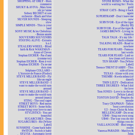
SHOPPING AT ORLY - Hors
STONE ROSES - What the
commerce
world is waiting for / Fools
SHUKY & AVIVA - Mais bien
gold
sûr je t'aime
STRAY CATS - Bring it back
Sidney BECHET et son
again
orchestre - Black and blue
SUPERTRAMP - Don't leave me
SILVER SOUNDS - Sleeping
now
slow
SURVIVOR - Eye of the tiger
SIMPLE MINDS - This is your
(Rocky III)
land
SURVIVOR - Eye of the tiger &
SONY MUSIC & les Chérubins
JAMES BROWN - Living in
- Bonne année
America
SOUVENIRS SOUVENIRS
TALK TALK - It's my life /
STAYING ALIVE - Extraits
Such a shame
b.o.f.
TALKING HEADS - Road to
STEALERS WHEEL - Blind
nowhere
faith & Rick WAKEMAN -
TEARS FOR FEARS - Famous
Anne of Cleves
last words
Stephan EICHER - Pas d'ami
TEARS FOR FEARS - Laid so
(comme toi)
low (tears roll down)
Stephan EICHER - Rien à voir
TEN SHARP - You [White
Stephan EICHER - Tu ne me
Label]
dois rien
Terence TRENT D'ARBY - This
Stéphane COLLARO -
side of love
L'histoire de France (Flodor)
TEXAS - Alone with you
STEVE MILLER BAND - Fly
THEMBI - Kwela mfana (cé
like an eagle
dansé)
STEVE MILLER BAND - I
THIN LIZZY - Dedication
want to make the world turn
THREE DEGREES - What I did
around
for love
STEVE MILLER BAND - I
Tom JONES - Love is in the air
want to make the world turn
[White Label]
around (maxi)
TONTON DAVID - Peuples du
STING - The soul cages
monde
STREET BOYS - Red moon
Tracy CHAPMAN - Talkin
STREET BOYS - Some folks
'bout a revolution
(come bring your love to me)
U2 - Jesus-Christ & John
STYLISTICS - You are
MELLENCAMP - Do re mi
beautiful
UB40 - Sing our own song
SUGARCUBES - Deus
UB40 - The way you do the
SUGARCUBES - Hit [White
things you do
Label]
VAILLANCOURT - Bon temps
SUNSHINE - Come back baby
rouler
SWITCH - Switch it baby
Vanessa PARADIS - Marilyn &
SYLVIA - Automatic lover
John