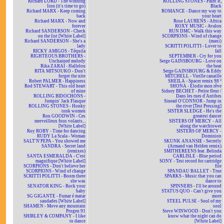
Richard LORD - The winning
ROLLING STONES - Paint It,
lion (it's time to go)
Black
Richard MARX - Keep coming
ROMANCE - Dance my way to
back
your heart
Richard MARX - Now and
Rose LAURENS - Africa
forever
ROXY MUSIC - Avalon
Richard SANDERSON - Check
RUN DMC - Walk this way
on the list [White Label]
SCORPIONS - Wind of change
Richard SANDERSON - She's a
(maxi)
lady
SCRITTI POLITTI - Lover to
RICKY AMIGOS - Téquila
fall
RIGHTEOUS BROTHERS -
SEPTEMBER - Cry for you
Unchained melody
Serge GAINSBOURG - Love on
Rika ZARAÏ - Hallelou
the beat
RITA MITSOUKO - Don't
Serge GAINSBOURG & Eddy
forget the nite
MITCHELL - Vieille canaille
Robert PALMER - Happiness
SHEILA - Spacer remix 98 ²
Rod STEWART - This old heart
SHONA - Elodie mon rêve
of mine
Sidney BECHET - Petite fleur /
ROLLING BIDOCHONS -
Dans les rues d'Antibes
Jumpin' Jack Flasque
Sinead O'CONNOR - Jump in
ROLLING STONES - Honky
the river [Test Pressing]
tonk women
SISTER SLEDGE - He's the
Ron GOODWIN - Ces
greatest dancer
merveilleux fous volants...
SISTERS OF MERCY - All
[White Label]
along the watchtower
Roy ROBY - Time for dancing
SISTERS OF MERCY -
RUDY La Scala - Woman
Dominion
SALT'N'PEPA - You showed me
SKUNK ANANSIE - Secretly
SANDRA - Secret land
(Armand van Helden remix)
(remixes)
SMITHEREENS feat. Belinda
SANTA ESMERALDA - C'est
CARLISLE - Blue period
magnifique [White Label]
SONY - Test record for cartridge
SCORPIONS - Don't believe her
file
SCORPIONS - Wind of change
SPANDAU BALLET - True
SCRITTI POLITTI - Boom there
SPARKS - Music that you can
she was
dance to
SENATOR KING - Rock your
SPINNERS - I'll be around
baby
STATUS QUO - Can't give you
SG GIGANTE - Fumar é matar
more
saudades [White Label]
STEEL PULSE - Soul of my
SHAMEN - Move any mountain
soul
Progen 91
Steve WINWOOD - Don't you
SHIRLEY & COMPANY - I like
know what the night can do
to dance
[White Label]