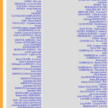
Art MENGO - interview Alain
JONES - Des vies
Gardinier
FRENCH B - La vie est belle
BJÖRK - Post
GAY DAD - Leisure noise
BOB MARLEY & THE
GEFFEN - Swag American
WAILERS 1967-1972
Style
BRICE DE NICE - J't'ai cassé !
GENERIC
Céline DION - 1 fille & 4 types
GLÜCKLICH SAMPLER (New
Céline DION - D'eux
Beetle Cabriolet)
Christian BOURGEOIS -
GMF - Bonus famille
Disque Bayard n°1
GOLD JAZZ - 12 grands noms
CLUB TINNIE - Mystérieuses
du jazz
rencontres
GOOOM sampler summer 2003
DAFT PUNK - Vidéo medley
GRAMOPHONE 01/10 -
DANDY WARHOLS - Smoke it
Andrew Litton on Gershwin
DARGAUD BOOX 1 - Canal+
Grant Lee BUFFALO - Honey
FREDERICKS + GOLDMAN +
don't think
JONES - Rouge
GROOVE ARMADA - Easy
GENESIS Live - The way we
Gustav LEONHARDT joue
walk
Louis COUPERIN
IAM - Je danse le mia
HANDSOME BOY
IGGY POP - Iggy
MODELING SCHOOL - The
JAMIROQUAI - Corner of the
world's gone mad
earth
Hector ZAZOU - Lights in the
JAMIROQUAI - Little L
dark
JAMIROQUAI - Love
Hervé VILARD - La vie est
foolosophy
belle, le monde est beau
JAMIROQUAI - Return of the
Hildegard von BINGEN - O vis
space cowboy
aeternitatis
JAMIROQUAI - Space cowboy
HMNEWS Collection automne
JAMIROQUAI - The return of
hiver 2010
the space cowboy
HMNEWS Collection automne
JAZZ Masters
hiver 2011
Jean RICHARD présente les
HMNEWS Collection
loups (PIF gadget)
printemps été 2010
Johnny HALLYDAY - PLV
HMNEWS Collection
L'attente
printemps été 2012
Johnny HALLYDAY - Retiens
HMNEWS Nouveautés août
la nuit (parfum + CD)
décembre 2009
Julie ZENATTI - Je voudrais
HONDA HRV Joy Machine
que tu me consoles
Hubert-Félix THIÉFAINE -
Julie ZENATTI - L'amour suffit
Scandale mélancolique
LAVERIE de FAMILLE - Le
IAM - Nés sous la même étoile
best of saison 2
iJazz @ London Jazz Festival
Lisa DOBY - Live @ WYB7
incontournables CLASSIQUES
Mademoiselle K - Live au
INTERMARCHÉ la Ferté