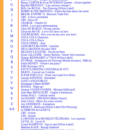
Benny CARTER & Oscar PETERSON Quartet - Alone together
G
Big Bill BROONZY - Last session volume 1
Billy Joe ROYAL - Test Pressing [White Label]
H
BOBBY & THE MIDNITES - Where the beat meets the street
BRASIL EXPORT 73 - Brussels Trade Fair
I
CBS - 4 slows enchaînés
J
CBS - Slows 87
CHARLIE - Charlie (5)
K
CHER - Love and understanding
Chris DE BURGH - Flying colours
L
Christine McVIE - Love will show us how
Cliff RICHARD - Now you see me, now you don't
M
COCA-COLA Chansons
COCA-COLA Disco
N
COLD CHISEL - East
O
CONCRETE BLONDE - Caroline
DÉCLARATION (fiscale) 1964
P
DELHAY/LECOUDE - Succès de Paris
Dizzy GILLESPIE - Sonny Rollins / Sonny Stitt sessions
Q
Django REINHARDT n°73610 [White Label]
DVORAK - Symphonie du Nouveau Monde (extraits) - MIKAL
R
Eddie MONEY - Where's the party?
EMI Christmas 1974
S
ENCYCLOPAEDIA UNIVERSALIS 1972
T
ERATO - Concert sur 3 siècles
FLESH FOR LULU - Final vinyl (and live flesh)
U
George WINSTON - December
Gilles LANGOUREAU
V
Hommage à Mado ROBIN
HONDA - Wake up!
W
Jacques VANDEVOORDE - Miserere [dédicacé]
Jean-Marc BIENCOURT - Jingles d'imitations
X
Jimmy HALL - Cadillac tracks
Y
Joe DASSIN - CBS 66343 (Radio France)
John CALE - Music for a new society
Z
Jon ANDERSON - Animation
KROKUS - Hardware [White Label/Test Pressing]
0-9
la TRIBUNE de GENÈVE
LBS - Action
LBS - Aurum
Le MONDE de la MUSIQUE/TÉLÉRAMA - Les copieurs
LEVEL 42 - Level 42
Lionel HAMPTON - Jazz in jazz [White Label]
Madleen KANE - Rough diamond