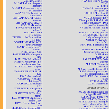
Musique Classique
TRAX hors série # 5 NINJA
Erik SATIE - Les 4 visages de
TUNE
l'orchestre
U2 - Lemon
Erik SATIE - Les quatre visages
U2 - Stuck in a moment you
de l'orchestre
can't get out of
Erik SATIE - The 4 aspects of
UNDER BYEN - Live @
the orchestra
Haldern Pop
Eros RAMAZZOTTI - Quanto
V2 MUSIC sampler 1997
amore sei
Véronique RIVIÈRE - Michaël
Eros RAMAZZOTTI & Joe
Véronique SANSON - D'un
COCKER - Difendero
papillon à une étoile
ESPACE Rhythm & Blues -
VF-Version Française - Rap &
Volume 2
Groove
ESSO - Sur la route
Viola WILLS - It's my pleasure
d'Hollywood
Vivien SAVAGE - La p'tite
ETERNAL LOVE - le meilleur
Lady + C'est qu'le vent
des slows
Weird Al YANKOVIC -
F-COMMUNICATIONS - 7th
Jurassic Park
birthday sampler
WHAT FOR - L'amour n'a pas
FAN DE le magazine - CD
de loi
interview
Winston McANUFF & The
FARGO sampler 2005
Bazbaz Orchestra - A drop
Farid RUSSLAN - Musique de
ZAZIE - Rose
films
ZAZIE - Zen
FARM JOB - Hokkaïdo rush
ZAZIE MUSETTE - Zazie
FASZINATION MUSIK - Les
Musette
clous du nouveau label
ZE RECORDS presents
FATA MORGANA - Le petit
Undercover
monde
ZE Xmas record REloaded 2004
Festival BLUES SUR SEINE
ZEBDA - Je crois que ça va pas
2003
être possible (radio edit)
FNAC - Parcours black
ZONE LIBRE - Les contes du
FNAC MUSIC - Actualités
chaos
Printemps 93
ZORA - La famille
FOOD RECORDS sampler
ZORA - Panaméenne
1991
AUTRES SUPPORTS
FOUR ROSES - Musiques de
films
AC-DC - Ballbreaker, la bio par
FRANCE TELECOM - Easy
Philippe MANOEUVRE
techno
ACE OF BASE - Lucky love
Franz SCHUBERT - Quintette à
ACE OF BASE - The bridge
cordes D.956
AFTER FOREVER - Remagine
FRAY - Over my head (cable
AIR - Californie/Sexy boy
car)
ARMOR - Le bal des Laze
FREDERICKS + GOLDMAN +