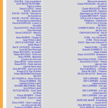
DALIDA - Gigi in paradisco
Muscoviet mosquito
DAN REED NETWORK -
Claude FRANÇOIS - Du pain et
Tiger in a dress
du beurre
Daniel LEDUC - Soleil
Claude FRANÇOIS - Reste
DAVE - Hurlevent
Claude ROGEN - Fantaisie
DAVID + DAVID - Welcome to
Impromptu op. 66 de Chopin
the boomtown
Claudia BRÜCKEN - Fanatic
DAVID + DAVID - Welcome to
COCA-COLA French Rock -
the boomtown [monoface]
Téléphone + Starshooter
David KNOPFLER - Lonely is
COCA-COLA Nicolas
the night
PEYRAC
David KOVEN - Bord à bord
COMMUNARDS - Don't leave
[Test Pressing]
me this way
David LINDLEY - Mercury
CROWDED HOUSE - Fall at
blues
your feet
Dean MARTIN - Change of
CURE - Just like heaven
heart [White Label]
CURE - Never enough
DECCA/GRUNDIG - Hi-Fi
DANI - Papa vient d'épouser la
Stéréo Phase 4
bonne
Dee D. JACKSON - Automatic
Daniel DARC - La ville
lover 88 [Test Pressing]
Danielle DARRIEUX - Le
Démis ROUSSOS - So dreamy
temps d'aimer
Démis ROUSSOS - With you
Dante AGOSTINI - Initiation à
Denis PEPIN - Marinette
la batterie
(j'avais l'air d'un con)
David HALLYDAY - Ooh la la
Diana ROSS - Chain reaction
David HALLYDAY - Wanna
Diana ROSS - Chain reaction
take my time
(special dance mix)
David KOVEN - Afrique
Dick RIVERS - Ainsi soit-elle
David MARTIAL - Célimène
Disque d'Or Top 50 biface
David Mc NEIL - Tiramisu
Glenn MEDEIROS & Florent
DEAD OR ALIVE - Brand new
PAGNY
lover
DO VISSINGA - Porto Vecchio
DEF LEPPARD - Animal
Donna SUMMER - The
DEF LEPPARD - Animal
wanderer [White Label]
(spécial promo)
DOOBIE BROTHERS - Real
DEF LEPPARD - Let's get
love [White Label]
rocked
DUTCH DIESEL - Goin' back
DEF LEPPARD - Let's get
to China
rocked (poster)
Elliott MURPHY - Closer
DEF LEPPARD - Let's get
Elton JOHN - Easier to walk
rocked (teaser)
away
DEPECHE MODE - Everything
Elton JOHN - I don't wanna go
counts (live)
on with you like that
Dick RIVERS - Je t'ai reconnue
Emmylou HARRIS - Rose of
Dolly PARTON - Downtown