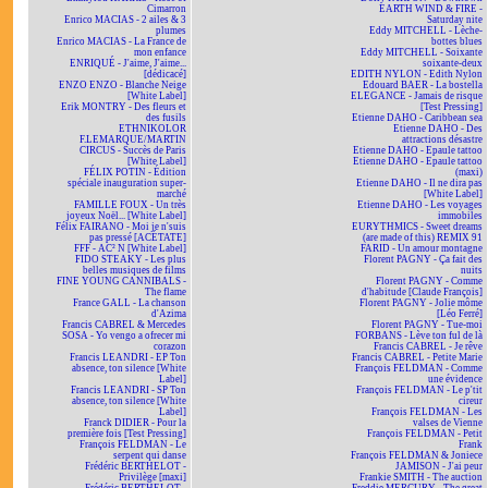
Cimarron
EARTH WIND & FIRE -
Enrico MACIAS - 2 ailes & 3
Saturday nite
plumes
Eddy MITCHELL - Lèche-
Enrico MACIAS - La France de
bottes blues
mon enfance
Eddy MITCHELL - Soixante
ENRIQUÉ - J'aime, J'aime...
soixante-deux
[dédicacé]
EDITH NYLON - Edith Nylon
ENZO ENZO - Blanche Neige
Edouard BAER - La bostella
[White Label]
ELEGANCE - Jamais de risque
Erik MONTRY - Des fleurs et
[Test Pressing]
des fusils
Etienne DAHO - Caribbean sea
ETHNIKOLOR
Etienne DAHO - Des
F.LEMARQUE/MARTIN
attractions désastre
CIRCUS - Succès de Paris
Etienne DAHO - Epaule tattoo
[White Label]
Etienne DAHO - Epaule tattoo
FÉLIX POTIN - Édition
(maxi)
spéciale inauguration super-
Etienne DAHO - Il ne dira pas
marché
[White Label]
FAMILLE FOUX - Un très
Etienne DAHO - Les voyages
joyeux Noël... [White Label]
immobiles
Félix FAIRANO - Moi je n'suis
EURYTHMICS - Sweet dreams
pas pressé [ACÉTATE]
(are made of this) REMIX 91
FFF - AC² N [White Label]
FARID - Un amour montagne
FIDO STEAKY - Les plus
Florent PAGNY - Ça fait des
belles musiques de films
nuits
FINE YOUNG CANNIBALS -
Florent PAGNY - Comme
The flame
d'habitude [Claude François]
France GALL - La chanson
Florent PAGNY - Jolie môme
d'Azima
[Léo Ferré]
Francis CABREL & Mercedes
Florent PAGNY - Tue-moi
SOSA - Yo vengo a ofrecer mi
FORBANS - Lève ton ful de là
corazon
Francis CABREL - Je rêve
Francis LEANDRI - EP Ton
Francis CABREL - Petite Marie
absence, ton silence [White
François FELDMAN - Comme
Label]
une évidence
Francis LEANDRI - SP Ton
François FELDMAN - Le p'tit
absence, ton silence [White
cireur
Label]
François FELDMAN - Les
Franck DIDIER - Pour la
valses de Vienne
première fois [Test Pressing]
François FELDMAN - Petit
François FELDMAN - Le
Frank
serpent qui danse
François FELDMAN & Joniece
Frédéric BERTHELOT -
JAMISON - J'ai peur
Privilège [maxi]
Frankie SMITH - The auction