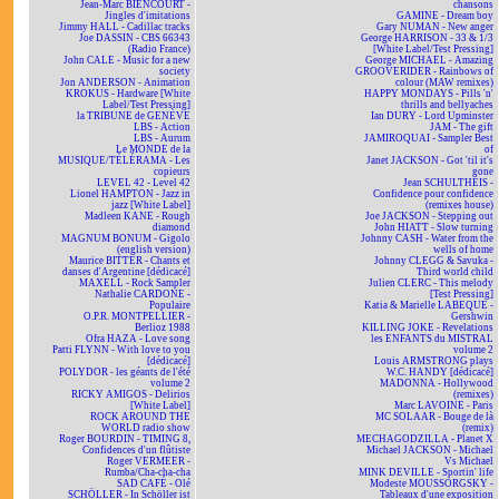
Jean-Marc BIENCOURT -
chansons
Jingles d'imitations
GAMINE - Dream boy
Jimmy HALL - Cadillac tracks
Gary NUMAN - New anger
Joe DASSIN - CBS 66343
George HARRISON - 33 & 1/3
(Radio France)
[White Label/Test Pressing]
John CALE - Music for a new
George MICHAEL - Amazing
society
GROOVERIDER - Rainbows of
Jon ANDERSON - Animation
colour (MAW remixes)
KROKUS - Hardware [White
HAPPY MONDAYS - Pills 'n'
Label/Test Pressing]
thrills and bellyaches
la TRIBUNE de GENÈVE
Ian DURY - Lord Upminster
LBS - Action
JAM - The gift
LBS - Aurum
JAMIROQUAI - Sampler Best
Le MONDE de la
of
MUSIQUE/TÉLÉRAMA - Les
Janet JACKSON - Got 'til it's
copieurs
gone
LEVEL 42 - Level 42
Jean SCHULTHEIS -
Lionel HAMPTON - Jazz in
Confidence pour confidence
jazz [White Label]
(remixes house)
Madleen KANE - Rough
Joe JACKSON - Stepping out
diamond
John HIATT - Slow turning
MAGNUM BONUM - Gigolo
Johnny CASH - Water from the
(english version)
wells of home
Maurice BITTER - Chants et
Johnny CLEGG & Savuka -
danses d'Argentine [dédicacé]
Third world child
MAXELL - Rock Sampler
Julien CLERC - This melody
Nathalie CARDONE -
[Test Pressing]
Populaire
Katia & Marielle LABEQUE -
O.P.R. MONTPELLIER -
Gershwin
Berlioz 1988
KILLING JOKE - Revelations
Ofra HAZA - Love song
les ENFANTS du MISTRAL
Patti FLYNN - With love to you
volume 2
[dédicacé]
Louis ARMSTRONG plays
POLYDOR - les géants de l'été
W.C. HANDY [dédicacé]
volume 2
MADONNA - Hollywood
RICKY AMIGOS - Delirios
(remixes)
[White Label]
Marc LAVOINE - Paris
ROCK AROUND THE
MC SOLAAR - Bouge de là
WORLD radio show
(remix)
Roger BOURDIN - TIMING 8,
MECHAGODZILLA - Planet X
Confidences d'un flûtiste
Michael JACKSON - Michael
Roger VERMEER -
Vs Michael
Rumba/Cha-cha-cha
MINK DEVILLE - Sportin' life
SAD CAFÉ - Olé
Modeste MOUSSORGSKY -
SCHÖLLER - In Schöller ist
Tableaux d'une exposition