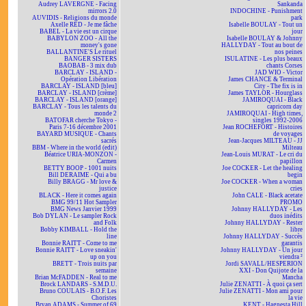
Audrey LAVERGNE - Facing
Sankanda
mirrors 2.0
INDOCHINE - Punishment
AUVIDIS - Religions du monde
park
Axelle RED - Je me fâche
Isabelle BOULAY - Tout un
BABEL - La vie est un cirque
jour
BABYLON ZOO - All the
Isabelle BOULAY & Johnny
money's gone
HALLYDAY - Tout au bout de
BALLANTINE'S Le rituel
nos peines
BANGER SISTERS
ISULATINE - Les plus beaux
BAOBAB - 3 mix dub
chants Corses
BARCLAY - ISLAND -
JAD WIO - Victor
Opération Libération
James CHANCE & Terminal
BARCLAY - ISLAND [bleu]
City - The fix is in
BARCLAY - ISLAND [crème]
James TAYLOR - Hourglass
BARCLAY - ISLAND [orange]
JAMIROQUAI - Black
BARCLAY - Tous les talents du
capricorn day
monde 2
JAMIROQUAI - High times,
BATOFAR cherche Tokyo -
singles 1992-2006
Paris 7-16 décembre 2001
Jean ROCHEFORT - Histoires
BAYARD MUSIQUE - Chants
de voyages
sacrés
Jean-Jacques MILTEAU - JJ
BBM - Where in the world (edit)
Milteau
Béatrice URIA-MONZON -
Jean-Louis MURAT - Le cri du
Carmen
papillon
BETTY BOOP - 1001 nuits
Joe COCKER - Let the healing
Bill DERAIME - Qui a bu
begin
Billy BRAGG - Mr love &
Joe COCKER - When a woman
justice
cries
BLACK - Here it comes again
John CALE - Black acetate
BMG 99/11 Hot Sampler
PROMO
BMG News Janvier 1999
Johnny HALLYDAY - Les
Bob DYLAN - Le sampler Rock
duos inédits
and Folk
Johnny HALLYDAY - Rester
Bobby KIMBALL - Hold the
libre
line
Johnny HALLYDAY - Succès
Bonnie RAITT - Come to me
garantis
Bonnie RAITT - Love sneakin'
Johnny HALLYDAY - Un jour
up on you
viendra ²
BRETT - Trois nuits par
Jordi SAVALL/HESPERION
semaine
XXI - Don Quijote de la
Brian McFADDEN - Real to me
Mancha
Brock LANDARS - S.M.D.U.
Julie ZENATTI - À quoi ça sert
Bruno COULAIS - B.O.F. Les
Julie ZENATTI - Mon ami pour
Choristes
la vie
Bryan ADAMS - Summer of 69
KENT - Hagnesta Hill