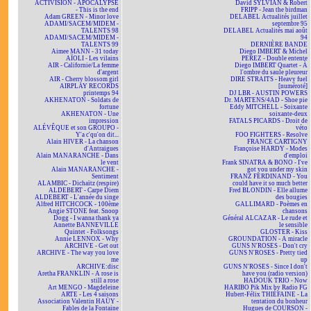
ACTIVISION - APOCALYPSE
David SYLVIAN & Robert
- This is the end
FRIPP - Jean the birdman
Adam GREEN - Minor love
DELABEL Actualités juillet
ADAMI/SACEM/MIDEM -
septembre 95
TALENTS 98
DELABEL Actualités mai août
ADAMI/SACEM/MIDEM -
94
TALENTS 99
DERNIÈRE BANDE
Aimee MANN - 31 today
Diego IMBERT & Michel
AÏOLI - Les vilains
PEREZ - Double entente
AIR - Californie/La femme
Diego IMBERT Quartet - À
d'argent
l'ombre du saule pleureur
AIR - Cherry blossom girl
DIRE STRAITS - Heavy fuel
AIRPLAY RECORDS
[numéroté]
printemps 94
DJ LBR - AUSTIN POWERS
AKHENATON - Soldats de
Dr. MARTENS/4AD - Shoe pie
fortune
Eddy MITCHELL - Soixante
AKHENATON - Une
soixante-deux
impression
FATALS PICARDS - Droit de
ALÉVÊQUE et son GROUPO -
véto
Y'a c'qu'on dit...
FOO FIGHTERS - Resolve
Alain HIVER - La chanson
FRANCE CARTIGNY
d'Antraigues
Françoise HARDY - Modes
Alain MANARANCHE - Dans
d'emploi
le vent
Frank SINATRA & BONO - I've
Alain MANARANCHE -
got you under my skin
Sentiment
FRANZ FERDINAND - You
ALAMBIC - Dichaïtz (respire)
could have it so much better
ALDEBERT - Carpe Diem
Fred BLONDIN - Elle allume
ALDEBERT - L'année du singe
des bougies
Alfred HITCHCOCK - 100ème
GALLIMARD - Poèmes en
Angie STONE feat. Snoop
chansons
Dogg - I wanna thank ya
Général ALCAZAR - Le rude et
Annette BANNEVILLE
le sensible
Quintet - Folksongs
GLOSTER - Kiss
Annie LENNOX - Why
GROUNDATION - A miracle
ARCHIVE - Get out
GUNS N'ROSES - Don't cry
ARCHIVE - The way you love
GUNS N'ROSES - Pretty tied
me
up
ARCHIVE:disc
GUNS N'ROSES - Since I don't
Aretha FRANKLIN - A rose is
have you (radio version)
still a rose
HADOUK TRIO - Now
Art MENGO - Magdeleine
HARIBO Pik Mix by Radio FG
ARTE - Les 4 saisons
Hubert-Félix THIÉFAINE - La
Association Valentin HAÜY -
tentation du bonheur
Fables de la Fontaine
Hugues de COURSON -