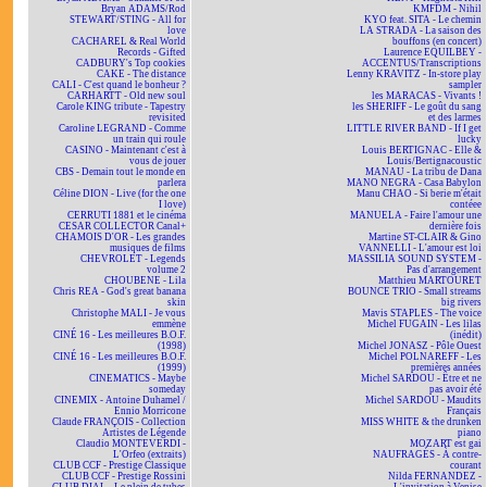
Bryan ADAMS/Rod
KMFDM - Nihil
STEWART/STING - All for
KYO feat. SITA - Le chemin
love
LA STRADA - La saison des
CACHAREL & Real World
bouffons (en concert)
Records - Gifted
Laurence EQUILBEY -
CADBURY's Top cookies
ACCENTUS/Transcriptions
CAKE - The distance
Lenny KRAVITZ - In-store play
CALI - C'est quand le bonheur ?
sampler
CARHARTT - Old new soul
les MARACAS - Vivants !
Carole KING tribute - Tapestry
les SHERIFF - Le goût du sang
revisited
et des larmes
Caroline LEGRAND - Comme
LITTLE RIVER BAND - If I get
un train qui roule
lucky
CASINO - Maintenant c'est à
Louis BERTIGNAC - Elle &
vous de jouer
Louis/Bertignacoustic
CBS - Demain tout le monde en
MANAU - La tribu de Dana
parlera
MANO NEGRA - Casa Babylon
Céline DION - Live (for the one
Manu CHAO - Si berie m'était
I love)
contéee
CERRUTI 1881 et le cinéma
MANUELA - Faire l'amour une
CESAR COLLECTOR Canal+
dernière fois
CHAMOIS D'OR - Les grandes
Martine ST-CLAIR & Gino
musiques de films
VANNELLI - L'amour est loi
CHEVROLET - Legends
MASSILIA SOUND SYSTEM -
volume 2
Pas d'arrangement
CHOUBENE - Lila
Matthieu MARTOURET
Chris REA - God's great banana
BOUNCE TRIO - Small streams
skin
big rivers
Christophe MALI - Je vous
Mavis STAPLES - The voice
emmène
Michel FUGAIN - Les lilas
CINÉ 16 - Les meilleures B.O.F.
(inédit)
(1998)
Michel JONASZ - Pôle Ouest
CINÉ 16 - Les meilleures B.O.F.
Michel POLNAREFF - Les
(1999)
premières années
CINEMATICS - Maybe
Michel SARDOU - Être et ne
someday
pas avoir été
CINEMIX - Antoine Duhamel /
Michel SARDOU - Maudits
Ennio Morricone
Français
Claude FRANÇOIS - Collection
MISS WHITE & the drunken
Artistes de Légende
piano
Claudio MONTEVERDI -
MOZART est gai
L'Orfeo (extraits)
NAUFRAGÉS - À contre-
CLUB CCF - Prestige Classique
courant
CLUB CCF - Prestige Rossini
Nilda FERNANDEZ -