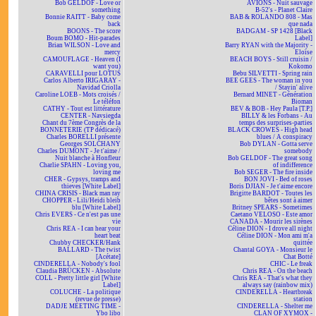
Bob GELDOF - Love or
AVIONS - Nuit sauvage
something
B-52's - Planet Claire
Bonnie RAITT - Baby come
BAB & ROLANDO 808 - Mas
back
que nada
BOONS - The score
BADGAM - SP 1428 [Black
Boum BOMO - Hit-parades
Label]
Brian WILSON - Love and
Barry RYAN with the Majority -
mercy
Eloïse
CAMOUFLAGE - Heaven (I
BEACH BOYS - Still cruisin /
want you)
Kokomo
CARAVELLI pour LOTUS
Bebu SILVETTI - Spring rain
Carlos Alberto IRIGARAY -
BEE GEES - The woman in you
Navidad Criolla
/ Stayin' alive
Caroline LOEB - Mots croisés /
Bernard MINET - Génération
Le téléfon
Bioman
CATHY - Tout est littérature
BEV & BOB - Hey Paula [T.P.]
CENTER - Navsiegda
BILLY & les Forbans - Au
Chant du 7ème Congrès de la
temps des surprises-parties
BONNETERIE (TP dédicacé)
BLACK CROWES - High head
Charles BORELLI présente
blues / A conspiracy
Georges SOLCHANY
Bob DYLAN - Gotta serve
Charles DUMONT - Je t'aime /
somebody
Nuit blanche à Honfleur
Bob GELDOF - The great song
Charlie SPAHN - Loving you,
of indifference
loving me
Bob SEGER - The fire inside
CHER - Gypsys, tramps and
BON JOVI - Bed of roses
thieves [White Label]
Boris DJIAN - Je t'aime encore
CHINA CRISIS - Black man ray
Brigitte BARDOT - Toutes les
CHOPPER - Lili/Heidi bleib
bêtes sont à aimer
blu [White Label]
Britney SPEARS - Sometimes
Chris EVERS - Ce n'est pas une
Caetano VELOSO - Este amor
vie
CANADA - Mourir les sirènes
Chris REA - I can hear your
Céline DION - I drove all night
heart beat
Céline DION - Mon ami m'a
Chubby CHECKER/Hank
quittée
BALLARD - The twist
Chantal GOYA - Monsieur le
[Acétate]
Chat Botté
CINDERELLA - Nobody's fool
CHIC - Le freak
Claudia BRÜCKEN - Absolute
Chris REA - On the beach
COLL - Pretty little girl [White
Chris REA - That's what they
Label]
always say (rainbow mix)
COLUCHE - La politique
CINDERELLA - Heartbreak
(revue de presse)
station
DADJE MEETING TIME -
CINDERELLA - Shelter me
Ybo libo
CLAN OF XYMOX -