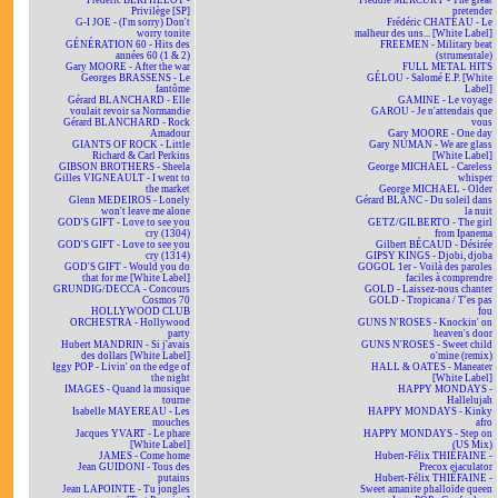
Frédéric BERTHELOT -
Freddie MERCURY - The great
Privilège [SP]
pretender
G-I JOE - (I'm sorry) Don't
Frédéric CHATEAU - Le
worry tonite
malheur des uns... [White Label]
GÉNÉRATION 60 - Hits des
FREEMEN - Military beat
années 60 (1 & 2)
(strumentale)
Gary MOORE - After the war
FULL METAL HITS
Georges BRASSENS - Le
GÉLOU - Salomé E.P. [White
fantôme
Label]
Gérard BLANCHARD - Elle
GAMINE - Le voyage
voulait revoir sa Normandie
GAROU - Je n'attendais que
Gérard BLANCHARD - Rock
vous
Amadour
Gary MOORE - One day
GIANTS OF ROCK - Little
Gary NUMAN - We are glass
Richard & Carl Perkins
[White Label]
GIBSON BROTHERS - Sheela
George MICHAEL - Careless
Gilles VIGNEAULT - I went to
whisper
the market
George MICHAEL - Older
Glenn MEDEIROS - Lonely
Gérard BLANC - Du soleil dans
won't leave me alone
la nuit
GOD'S GIFT - Love to see you
GETZ/GILBERTO - The girl
cry (1304)
from Ipanema
GOD'S GIFT - Love to see you
Gilbert BÉCAUD - Désirée
cry (1314)
GIPSY KINGS - Djobi, djoba
GOD'S GIFT - Would you do
GOGOL 1er - Voilà des paroles
that for me [White Label]
faciles à comprendre
GRUNDIG/DECCA - Concours
GOLD - Laissez-nous chanter
Cosmos 70
GOLD - Tropicana / T'es pas
HOLLYWOOD CLUB
fou
ORCHESTRA - Hollywood
GUNS N'ROSES - Knockin' on
party
heaven's door
Hubert MANDRIN - Si j'avais
GUNS N'ROSES - Sweet child
des dollars [White Label]
o'mine (remix)
Iggy POP - Livin' on the edge of
HALL & OATES - Maneater
the night
[White Label]
IMAGES - Quand la musique
HAPPY MONDAYS -
tourne
Hallelujah
Isabelle MAYEREAU - Les
HAPPY MONDAYS - Kinky
mouches
afro
Jacques YVART - Le phare
HAPPY MONDAYS - Step on
[White Label]
(US Mix)
JAMES - Come home
Hubert-Félix THIÉFAINE -
Jean GUIDONI - Tous des
Precox ejaculator
putains
Hubert-Félix THIÉFAINE -
Jean LAPOINTE - Tu jongles
Sweet amanite phalloïde queen