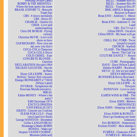
Pressing [White Label]
BIZZL - Sommer Hits 83
BOBBY & THE MIDNITES -
BIZZL - Sommer Hits 84
Where the beat meets the street
BIZZL - Tropical Hits 87
BRASIL EXPORT 73 - Brussels
BMG ARIOLA Belgium -
Trade Fair
Bonjour la France
CBS - 4 slows enchaînés
Brian ENO - Ambient 1 - Music
CBS - Slows 87
for airports
CHARLIE - Charlie (5)
Brian ENO - Ambient 4 - On
CHER - Love and
Land
understanding
CBS - Été 73 vol.1
Chris DE BURGH - Flying
Céline DION - I'm alive
colours
Céline DION - My heart will go
Christine McVIE - Love will
on
show us how
CHILL FAC-TORR - Twist
Cliff RICHARD - Now you see
(round'n'round)
me, now you don't
CHURCH - Starfish
COCA-COLA Chansons
CLASH - The Magnificent
COCA-COLA Disco
Seven / The Call Up
COLD CHISEL - East
CULTURE DANCE 7 - House
CONCRETE BLONDE -
Mix
Caroline
CURE - Pornography
DÉCLARATION (fiscale) 1964
DAVE - Dave [White Label]
DELHAY/LECOUDE - Succès
Debbie HARRY - Rockbird
de Paris
DEVO - Q: Are we not men?
Dizzy GILLESPIE - Sonny
DEXYS MIDNIGHT
Rollins / Sonny Stitt sessions
RUNNERS & Kevin Rowland -
Django REINHARDT n°73610
Too-Rye-Ay
[White Label]
Dizzy GILLESPIE - At
DVORAK - Symphonie du
Newport
Nouveau Monde (extraits) -
DONOVAN - Love is only
MIKAL
feeling
Eddie MONEY - Where's the
EARTH WIND & FIRE - The
party?
very best
EMI Christmas 1974
Elton JOHN - Believe
ENCYCLOPAEDIA
[MONOFACE]
UNIVERSALIS 1972
Elton JOHN - Sleeping with the
ERATO - Concert sur 3 siècles
past
FLESH FOR LULU - Final
Elton JOHN & RUPAUL -
vinyl (and live flesh)
Don't go breaking my heart
George WINSTON - December
(remixes)
Gilles LANGOUREAU
Eric BURDON - Starportrait
Hommage à Mado ROBIN
Etienne DAHO - Mon manège à
HONDA - Wake up!
moi
Jacques VANDEVOORDE -
FUMÉES - Chansons d'hier
Miserere [dédicacé]
FUMÉES II - Mélodies et