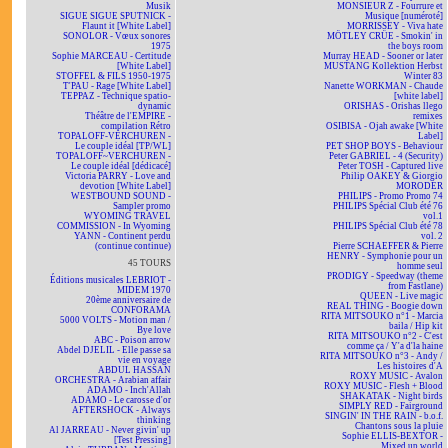
Musik
MONSIEUR Z - Fourrure et
SIGUE SIGUE SPUTNICK -
Musique [numéroté]
Flaunt it [White Label]
MORRISSEY - Viva hate
SONOLOR - Vœux sonores
MÖTLEY CRÜE - Smokin' in
1975
the boys room
Sophie MARCEAU - Certitude
Murray HEAD - Sooner or later
[White Label]
MUSTANG Kollektion Herbst
STOFFEL & FILS 1950-1975
Winter 83
T'PAU - Rage [White Label]
Nanette WORKMAN - Chaude
TEPPAZ - Technique spatio-
[white label]
dynamic
ORISHAS - Orishas llego
Théâtre de l'EMPIRE -
remixes
compilation Rétro
OSIBISA - Ojah awake [White
TOPALOFF-VERCHUREN -
Label]
Le couple idéal [TP/WL]
PET SHOP BOYS - Behaviour
TOPALOFF~VERCHUREN -
Peter GABRIEL - 4 (Security)
Le couple idéal [dédicacé]
Peter TOSH - Captured live
Victoria PARRY - Love and
Philip OAKEY & Giorgio
devotion [White Label]
MORODER
WESTBOUND SOUND -
PHILIPS - Promo Promo 74
Sampler promo
PHILIPS Spécial Club été 76
WYOMING TRAVEL
vol.1
COMMISSION - In Wyoming
PHILIPS Spécial Club été 78
YANN - Continent perdu
vol. 2
(continue continue)
Pierre SCHAEFFER & Pierre
HENRY - Symphonie pour un
45 TOURS
homme seul
PRODIGY - Speedway (theme
Éditions musicales LEBRIOT -
from Fastlane)
MIDEM 1970
QUEEN - Live magic
20ème anniversaire de
REAL THING - Boogie down
CONFORAMA
RITA MITSOUKO n°1 - Marcia
5000 VOLTS - Motion man /
baila / Hip kit
Bye love
RITA MITSOUKO n°2 - C'est
ABC - Poison arrow
comme ça / Y'a d'la haine
Abdel DJELIL - Elle passe sa
RITA MITSOUKO n°3 - Andy /
vie en voyage
Les histoires d'A
ABDUL HASSAN
ROXY MUSIC - Avalon
ORCHESTRA - Arabian affair
ROXY MUSIC - Flesh + Blood
ADAMO - Inch'Allah
SHAKATAK - Night birds
ADAMO - Le carosse d'or
SIMPLY RED - Fairground
AFTERSHOCK - Always
SINGIN' IN THE RAIN - b.o.f.
thinking
Chantons sous la pluie
Al JARREAU - Never givin' up
Sophie ELLIS-BEXTOR -
[Test Pressing]
Mixed up world