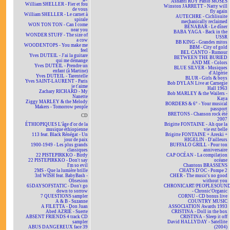
Ashanti ROY Pablo MOSES
William SHELLER - Fier et fou
Winston JARRETT - Natty will
de vous
fly again
William SHELLER - Le carnet à
AUTECHRE - Cichlisuite
spirale
mechanically reclaimed
WON TON TON - Can I come
BÉNABAR - Le dîner
near you
BABA YAGA - Back in the
WONDER STUFF - The size of
USSR
a cow
BB KING - Grandes mitos
WOODENTOPS - You make me
BBM - City of gold
feel
BEL CANTO - Rumour
Yves DUTEIL - J'ai la guitare
BETWEEN THE BURIED
qui me démange
AND ME - Colors
Yves DUTEIL - Prendre un
BLUE SILVER - Musiques
enfant (à Martine)
d'Algérie
Yves DUTEIL - Tarentelle
BLUR - Girls & boys
Yves SAINT-LAURENT - Paris
Bob DYLAN Live at Carnegie
je t'aime
Hall 1963
Zachary RICHARD - My
Bob MARLEY & the Wailers -
Nanette
Kaya
Ziggy MARLEY & the Melody
BORDERS & 6° - Your musical
Makers - Tomorrow people
passport
BRETONS - Chanson rock été
CD
2007
ÉTHIOPIQUES L'âge d'or de la
Brigitte FONTAINE - Ah que la
musique éthiopienne
vie est belle
113 feat. Black Rénégat - Un
Brigitte FONTAINE + Areski +
jour de paix
HIGELIN - D'ailleurs
1900-1949 - Les plus grands
BUFFALO GRILL - Pour ton
classiques
anniversaire
22 PISTEPIRKKO - Birdy
CAP OCÉAN - La compilation
22 PISTEPIRKKO - Don't say
océane
I'm so evil
Chantons BRASSENS
2MS - Que la lumière brille
CHATS D'OC - Pompe 2
3rd WISH feat. BabyBash -
CHER - The music's no good
Obsesion
without you
65DAYSOFSTATIC - Don't go
CHRONICART/PEOPLESOUN
down to sorrow
- Chronic'Organic
7 QUESTIONS sampler
CORNU - CD bonus live
A & B - Suzanne
COUNTRY MUSIC
A FILETTA - Don Juan
ASSOCIATION Awards 1993
Abed AZRIÉ - Suerte
CRISTINA - Doll in the box
ABSENT FRIENDS 4 track CD
CRISTINA - Sleep it off
sampler
David HALLYDAY - Satellite
ABUS DANGEREUX face 39
(2004)