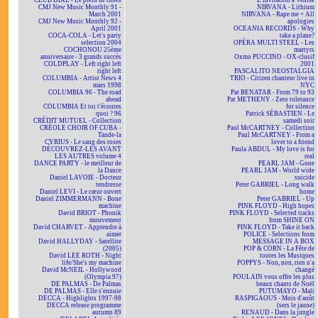
CLUB DIAL - Le plein de tubes
L'invitation à Venise
CMJ New Music Monthly 91 -
NIRVANA - Lithium
March 2001
NIRVANA - Rape me + All
CMJ New Music Monthly 92 -
apologies
April 2001
OCEANIA RECORDS - Why
COCA-COLA - Let's party
take a plane?
selection 2004
OPÉRA MULTI STEEL - Les
COCHONOU 25ème
martyrs
anniversaire - 3 grands succès
Oxmo PUCCINO - OX-clusif
COLDPLAY - Left right left
2001
right left
PASCALITO NEOSTALGIA
COLUMBIA - Artist News 4
TRIO - Citizen chanteur live in
mars 1998
NYC
COLUMBIA 96 - The road
Pat BENATAR - From 79 to 93
ahead
Pat METHENY - Zero tolerance
COLUMBIA Et toi t'écoutes
for silence
quoi ? 96
Patrick SÉBASTIEN - Le
CRÉDIT MUTUEL - Collection
samedi soir
CRÉOLE CHOIR OF CUBA -
Paul McCARTNEY - Collection
Tande-la
Paul McCARTNEY - From a
CYRIUS - Le sang des roses
lover to a friend
DÉCOUVREZ-LES AVANT
Paula ABDUL - My love is for
LES AUTRES volume 4
real
DANCE PARTY - le meilleur de
PEARL JAM - Gone
la Dance
PEARL JAM - World wide
Daniel LAVOIE - Docteur
suicide
tendresse
Peter GABRIEL - Long walk
Daniel LEVI - Le cœur ouvert
home
Daniel ZIMMERMANN - Bone
Peter GABRIEL - Up
machine
PINK FLOYD - High hopes
David BRIOT - Phonik
PINK FLOYD - Selected tracks
mouvement
from SHINE ON
David CHARVET - Apprendre à
PINK FLOYD - Take it back
aimer
POLICE - Selections from
David HALLYDAY - Satellite
MESSAGE IN A BOX
(2005)
POP & CORN - La Fête de
David LEE ROTH - Night
toutes les Musiques
life/She's my machine
POPPYS - Non, non, rien n'a
David McNEIL - Hollywood
changé
(Olympia 97)
POULAIN vous offre les plus
DE PALMAS - De Palmas
beaux chants de Noël
DE PALMAS - Elle s'ennuie
PUTUMAYO - Mali
DECCA - Highlights 1997-98
RASPIGAOUS - Mois d'août
DECCA release programme
(sers le jaune)
autumn 89
RENAUD - Dans la jungle