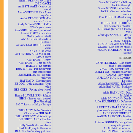
Alain TURBAN - Mystique
Steve WINWOOD - Talking
[DÉDICACÉ]
back to the night
Amii STEWART - Knock on
Stevie WONDER - Coldchill
wood
TAXXI - Sex and suburban
André VERCHUREN - Alma
suicide
española
Tina TURNER - Break every
André VERCHUREN - Un
rule
certain frisson
TOURNÉE d'ENFOIRÉS -
Andy & David WILLIAMS -
C'est des mecs y chantent
What's your name
U2 - Lemon (Perfecto + Trance
Ann SOREL - Quand j'ai si mal
Mix)
Annie CORDY - Le rock à
Véronique SANSON - Moi, le
Médor [White Label]
venin
ANTAR - Les Fables de la
VIRGIN - Club 82
Fontaine
VIRGIN - les Must de l'été 86
Antoine GIACOMONI - Vieni
YAZOO - Don't go (re-mixes)
vieni
YOUNG MICHELIN - Je suis
ANYA - One word
fatigué
ATTENTION À LA MARCHE
- Slow d'enfer
45 TOURS
Axel BAUER - Jessy
Axel BAUER - L'arc-en-ciel
22 PISTEPIRKKO - Don't play
BARGES - La pitxuri
cello / Frankenstein
Barry WHITE - Put me in your
2PAC - How do you want it
mix (radio edit)
ABLETTES - Jeunesse sauvage
BASSLINE BOYS - We will
ADIDAS - Sky jumper
rock you
AFRICAN MAGIC COMBO -
BATTIATO - Cuccurucucu
La chica
BB DOC - Lolo ganzaman / Nul
Alain BASHUNG - Élégance
edge
Alain BASHUNG - Madame
BEE GEES - Paying the price of
rêve
love
Alain BASHUNG - Osez
Bernard LAVILLIERS - Saïgon
Joséphine
BIBIE - En souvenir de moi
Alain SOUCHON - Dandy
[Pré-Planning]
Alfio SCANDURRA - Qu'est-ce
BIG T Scotch whisky - Europe
qui ne va pas
1
AMERICAN BALLADS - Les
Bill HALEY & the Comets -
plus grands moments Country
Chaussettes PHILDAR
ANDERSON BRUFORD
Bill LABOUNTY - Livin'it up
WAKEMAN HOWE - Brother
Bill PRITCHARD - Number
of mine
five
Antoine DONNET - Fais gaffe à
Billy SWAN - Lover please
ce que tu penses...
BLACK - Fly up to the moon
Art MENGO - Côté cour
BLACK - You're a big girl now
AVIGNON au 8 décembre