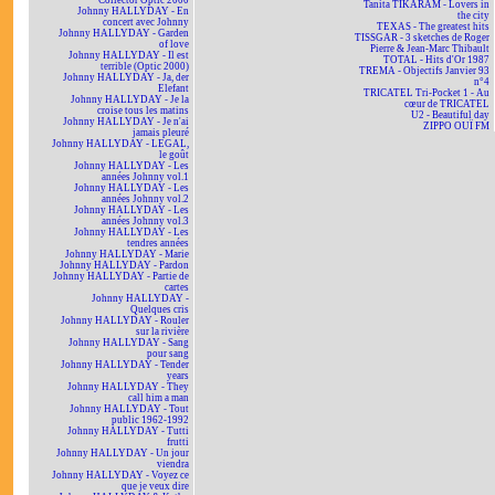
Collector Optic 2000
Tanita TIKARAM - Lovers in
Johnny HALLYDAY - En
the city
concert avec Johnny
TEXAS - The greatest hits
Johnny HALLYDAY - Garden
TISSGAR - 3 sketches de Roger
of love
Pierre & Jean-Marc Thibault
Johnny HALLYDAY - Il est
TOTAL - Hits d'Or 1987
terrible (Optic 2000)
TREMA - Objectifs Janvier 93
Johnny HALLYDAY - Ja, der
n°4
Elefant
TRICATEL Tri-Pocket 1 - Au
Johnny HALLYDAY - Je la
cœur de TRICATEL
croise tous les matins
U2 - Beautiful day
Johnny HALLYDAY - Je n'ai
ZIPPO OUÏ FM
jamais pleuré
Johnny HALLYDAY - LEGAL,
le goût
Johnny HALLYDAY - Les
années Johnny vol.1
Johnny HALLYDAY - Les
années Johnny vol.2
Johnny HALLYDAY - Les
années Johnny vol.3
Johnny HALLYDAY - Les
tendres années
Johnny HALLYDAY - Marie
Johnny HALLYDAY - Pardon
Johnny HALLYDAY - Partie de
cartes
Johnny HALLYDAY -
Quelques cris
Johnny HALLYDAY - Rouler
sur la rivière
Johnny HALLYDAY - Sang
pour sang
Johnny HALLYDAY - Tender
years
Johnny HALLYDAY - They
call him a man
Johnny HALLYDAY - Tout
public 1962-1992
Johnny HALLYDAY - Tutti
frutti
Johnny HALLYDAY - Un jour
viendra
Johnny HALLYDAY - Voyez ce
que je veux dire