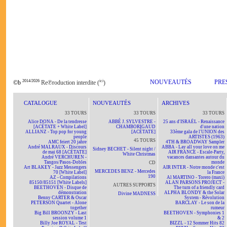
2014/2026
ici
NOUVEAUTÉS
PRE
©b
Re℗roduction interdite (
)
CATALOGUE
NOUVEAUTÉS
ARCHIVES
33 TOURS
33 TOURS
33 TOURS
Alice DONA - De la tendresse
ABBÉ J. SYLVESTRE -
25 ans d'ISRAËL - Renaissance
[ACÉTATE + White Label]
CHAMBORIGAUD
d'une nation
ALLIANZ - Top pop for young
[ACÉTATE]
33ème gala de l'UNION des
people
ARTISTES (1963)
45 TOURS
AMC feiert 20 jahre
4TH & BROADWAY Sampler
André MALRAUX - Discours
ABBA - Lay all your love on me
Sidney BECHET - Silent night /
de mai 68 [ACÉTATE]
AIR FRANCE - Escale-Party,
White Christmas
André VERCHUREN -
vacances dansantes autour du
Tangos/Pasos-Dobles
monde
CD
Art BLAKEY - Jazz Messengers
AIR INTER - Notre monde c'est
MERCEDES BENZ - Mercedes
70 [White Label]
la France
190
AZ - Compilations
Al MARTINO - Torero (maxi)
85150/85151 [White Labels]
ALAN PARSONS PROJECT -
AUTRES SUPPORTS
BEETHOVEN - Disque de
The turn of a friendly card
démonstration
ALPHA BLONDY & the Solar
Divine MADNESS
Benny CARTER & Oscar
System - Révolution
PETERSON Quartet - Alone
BARCLAY - Le son de la
together
rumeur
Big Bill BROONZY - Last
BEETHOVEN - Symphonies 1
session volume 1
& 2
Billy Joe ROYAL - Test
BIZZL - 12 Sommer Hits 82