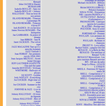
Printemps de Bourges
Bernard
Michael JACKSON - HIStory
Irène JACOB lit Haruki
Book 1
MURAKAMI
Michel HOUELLEBECQ -
Isabelle BOULAY - Sans toi
Présence humaine
Isabelle BOULAY + Johnny
NINJA TUNE - Ninjaskinz
HALLYDAY - Tout au bout de
NRJ - cassette PASSOA n° 1
nos peines
OUTILS WOLF - Bulletin
ISLAND/REMARK - Treasure
d'information n°1
2 printemps 96
PHONOSCOPE - Cantique
ISLAND/REMARK - Treasure
(grotte de Lourdes)
4 hiver 97
PLACEBO - Protège-moi
Jack RADICS - It's in her kiss
POLYDOR - Sous le soleil
James Newton HOWARD - The
exactement
Interpreter
PORTISHEAD - Dummy
Jan GARBAREK - In praise of
POULAIN - Les animaux en
dreams
chansons
Jane BIRKIN - Jane B.
POULAIN - Rythmes et
Janet JACKSON - The velvet
chansons
rope
PROJET X - Love reflex
JAZZ MAGAZINE Tant qu'il y
Rachid TAHA - sampler Olé Olé
aura des hommes
RENAUD - À la Belle de Mai
JAZZ Tublieft 3
RENAUD - The meilleur of
Jean FERRAT - Ses premiers
Renaud 75-95
succès 1958-1961
RENAULT Motoculture - Les
Jean-Jacques MILTEAU - Sweet
gros tracteurs Renault arrivent
home Chicago
RFI - 100 ans de radio
JEFF GAUTHIER GOATETTE
Serge Le Péron - LÉAUD
- One and the same
L'UNIQUE
Jennifer HOYSTON + William
SHEILA - Feutrines DJ Spacer
WHITMORE - Hallways of
remix 98
always
SHELL - Compilation n° 1
Jill SCOTT - Golden
GRANDS CLASSIQUES
Jody WATLEY - Everything
SHELL - Compilation n° 2
Joe COCKER - High time we
JAZZ
went
SHELL - Compilation n° 3
Joe COCKER - Summer in the
TUBES
city
SHELL - Compilation n° 4
JOHNNIE & JAZZ - Live in
CHANSONS FRANÇAISES
Paris
SIXUN fête ses 20 ans
Johnny HALLYDAY - 10 titres
SLÉO - Ensemble pour une
de légende
nouvelle aventure
Johnny HALLYDAY - Best of
SON & LUMIÈRE - Hymne
concert
monégasque
Johnny HALLYDAY -
SONY - MiniDisc Test and win