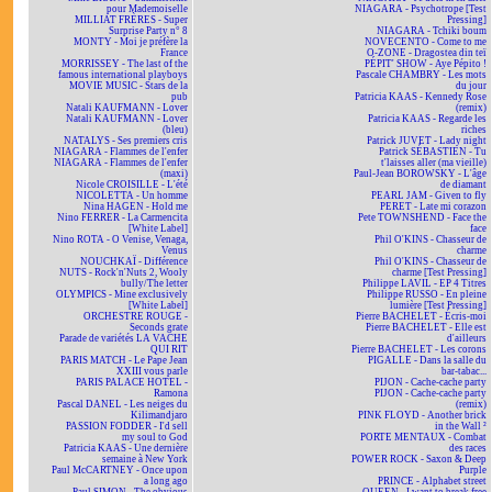
pour Mademoiselle
NIAGARA - Psychotrope [Test
MILLIAT FRÈRES - Super
Pressing]
Surprise Party n° 8
NIAGARA - Tchiki boum
MONTY - Moi je préfère la
NOVECENTO - Come to me
France
O-ZONE - Dragostea din teï
MORRISSEY - The last of the
PÉPIT' SHOW - Aye Pépito !
famous international playboys
Pascale CHAMBRY - Les mots
MOVIE MUSIC - Stars de la
du jour
pub
Patricia KAAS - Kennedy Rose
Natali KAUFMANN - Lover
(remix)
Natali KAUFMANN - Lover
Patricia KAAS - Regarde les
(bleu)
riches
NATALYS - Ses premiers cris
Patrick JUVET - Lady night
NIAGARA - Flammes de l'enfer
Patrick SÉBASTIEN - Tu
NIAGARA - Flammes de l'enfer
t'laisses aller (ma vieille)
(maxi)
Paul-Jean BOROWSKY - L'âge
Nicole CROISILLE - L'été
de diamant
NICOLETTA - Un homme
PEARL JAM - Given to fly
Nina HAGEN - Hold me
PERET - Late mi corazon
Nino FERRER - La Carmencita
Pete TOWNSHEND - Face the
[White Label]
face
Nino ROTA - O Venise, Venaga,
Phil O'KINS - Chasseur de
Venus
charme
NOUCHKAÏ - Différence
Phil O'KINS - Chasseur de
NUTS - Rock'n'Nuts 2, Wooly
charme [Test Pressing]
bully/The letter
Philippe LAVIL - EP 4 Titres
OLYMPICS - Mine exclusively
Philippe RUSSO - En pleine
[White Label]
lumière [Test Pressing]
ORCHESTRE ROUGE -
Pierre BACHELET - Écris-moi
Seconds grate
Pierre BACHELET - Elle est
Parade de variétés LA VACHE
d'ailleurs
QUI RIT
Pierre BACHELET - Les corons
PARIS MATCH - Le Pape Jean
PIGALLE - Dans la salle du
XXIII vous parle
bar-tabac...
PARIS PALACE HOTEL -
PIJON - Cache-cache party
Ramona
PIJON - Cache-cache party
Pascal DANEL - Les neiges du
(remix)
Kilimandjaro
PINK FLOYD - Another brick
PASSION FODDER - I'd sell
in the Wall ²
my soul to God
PORTE MENTAUX - Combat
Patricia KAAS - Une dernière
des races
semaine à New York
POWER ROCK - Saxon & Deep
Paul McCARTNEY - Once upon
Purple
a long ago
PRINCE - Alphabet street