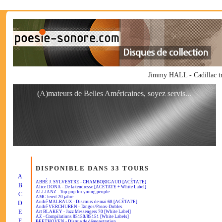
Jimmy HALL - Cadillac tr
(A)mateurs de Belles Américaines, soyez servis...
DISPONIBLE DANS 33 TOURS
A
ABBÉ J. SYLVESTRE - CHAMBORIGAUD [ACÉTATE]
B
Alice DONA - De la tendresse [ACÉTATE + White Label]
ALLIANZ - Top pop for young people
C
AMC feiert 20 jahre
André MALRAUX - Discours de mai 68 [ACÉTATE]
D
André VERCHUREN - Tangos/Pasos-Dobles
E
Art BLAKEY - Jazz Messengers 70 [White Label]
AZ - Compilations 85150/85151 [White Labels]
F
BEETHOVEN - Disque de démonstration