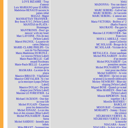
LOVE BIZARRE - Trop
bleu)
d'amour
MADONNA - You can dance
Luis MARIANO pour IZARRA
(picture-disc)
Madeleine RENAUD raconte le
MARC SEBERG - Galver'ran
palais idéal
MARC SEBERG - Je t'accorde
MAGGI - Magie
MARC SEBERG - L'amour aux
MANHATTAN TRANSFER -
trousses
Boy from N.Y.C. [White Label]
Maria VICTORIA - Boléros n° 2
MANITAS de PLATA -
(Radio France)
Hommages
MAURANE - Pas gaie la
MANTRONIX - Don't go
pagaille
messin' with my heart
Maxime LE FORESTIER - San
Marc LAVOINE - Fils de moi
Francisco
[White Label]
MAYA L'ABEILLE - vinyl
Marcel PAGNOL - La partie de
jaune Collector
cartes (Marius)
MC SOLAAR - Bouge de là
MARIE-CLAIRE/PHILIPS - Un
MC SOLAAR - Victime de la
soir de Vie Parisienne
mode
Marie-Madeleine DURUFLÉ -
METALLICA - Enter sandman
Le coucou [White Label]
Michel POLNAREFF - Je rêve
Marie-Paule BELLE - Café
d'un monde
renard/Nosferatu
Michel POLNAREFF - Les
Marie-Paule BELLE - La petite
premières années
écriture grise
Michel POLNAREFF - Tout
MASKARA - La reine de la
tout pour ma chérie
playa
Michel SARDOU - Je vole
Maurice BIRAUD - Végétaline
MICHOU - Qu'est-ce qui
Maurice CHEVALIER - Si c'est
m'attend à la rentrée (dédicacé)
ça la musique à papa [White
Mickey NEWBURY - Blue sky
Label]
shining [White Label]
Maurice DULAC - Du pain
Miguel BOSÉ - Quand ça va mal
chaque jour [White Label]
Mike MAREEN - Here I am
Maxime LE FORESTIER - La
[White Label]
visite
Minnie RIPERTON - Stick
Michael JACKSON - One day
together 1 & 2
in your life
Mireille MATHIEU -
Michel FUGAIN - Chanson
BARCLAY
pour les demoiselles
MOON RAY - Comanchero
Michel JONASZ - Le roi des
MORIARTY - Jimmy / Enjoy
fous et des oiseaux [Blue Label]
the silence
Michel POLNAREFF - Kama
NÉGRESSES VERTES - IL
Sutra
NÉGRESSES VERTES - Zobi
Michel SARDOU - Interdit aux
la mouche
bébés
NIAGARA - Assez !
Mike BRANT - Summertime
NIAGARA - Je dois m'en aller