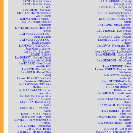
KENT - Tous les mômes
KAJAGOOGOO - Too shy
KENT - Tous les mômes
(midnight mix)
REMIX
Karen CHERYL - Sing to me
Kim WILDE - You came
mama
KIRSTEN - Over the rainbow
KNORR - campagne Europe 1
[White Label]
hiver 78-79
KRÉMA HOLLYWOOD -
KOOL & THE GANG 1990
J.STRAUSS fils, Valse de
hitmix
l'empereur
LA FEMME - Sur la planche /
L'AFFAIRE LOUIS TRIO - Il y
Françoise
a ceux
LADY ROUGE - Eyes of mars
L'AFFAIRE LOUIS TRIO -
[DIOR]
Nous on a tout
LAURENT - Lady / Pharaon
L'AFFAIRE LOUIS TRIO -
Laurent VOULZY - Le soleil
Succès de larmes
donne
L'AFFRONT NATIONAL -
Lee LEWIS - French kiss [Test
Jean-Marie tu charries
Pressing]
LA LUNA - Les cactus
Lenny KRAVITZ - Let love rule
LAZARE - Infidèle
Leon REDBONE - Gotta shake
Lee DORSEY - Shortnin' bread
that thing
[monoface White Label]
Leon REDBONE - Play Gipsy
Lee ELDRED - How's your
play
love life 1&2
Leon REDBONE - Sugar
Lee REED - Ram ram jam
Leonard COHEN - First we take
Lena GOLD - Radio [Blue
Manhattan
Label]
Linda SCOTT - Starlight,
Leonard BERNSTEIN - Gaîté
starbright
Parisienne d'Offenbach
Louis BERTIGNAC et les
les JARDINS de l'OPÉRA -
Visiteurs - Ces idées-là
Meilleurs vœux
LOVE AND MONEY -
les MAX VALENTIN - Les
Halleluiah man
maux dits
Luc FAIRDAN - T'as de beaux
les OBJETS - L'hiver est là
lolos
les OBJETS - Sarah
Lucien JEUNESSE raconte les
LEVEL 42 - Heaven in my
3 ours
hands
LUNA PARKER - Le challenge
Liane FOLY - Il est mort le
des espoirs
soleil
LUNA PARKER - Tes états
Linda DE SUZA - Amalia
d'âme Eric
Linda RONSTADT/Aaron
Lydia VERKINE - La mélodie
NEVILLE - When something is
des enfants
wrong...
M & Mme FAIRDAN - Beaux
LLOYD COLE - Downtown
lolos
Los LOBOS - Donna
MADNESS - Our house
Lou REED - My red joystick
MADONNA - True blue (vinyl