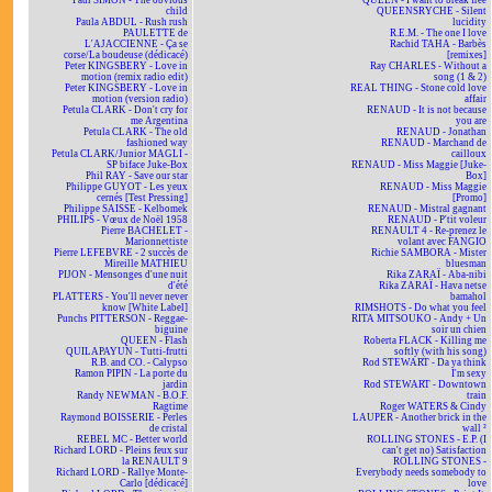
Paul SIMON - The obvious
QUEEN - I want to break free
child
QUEENSRYCHE - Silent
Paula ABDUL - Rush rush
lucidity
PAULETTE de
R.E.M. - The one I love
L'AJACCIENNE - Ça se
Rachid TAHA - Barbès
corse/La boudeuse (dédicacé)
[remixes]
Peter KINGSBERY - Love in
Ray CHARLES - Without a
motion (remix radio edit)
song (1 & 2)
Peter KINGSBERY - Love in
REAL THING - Stone cold love
motion (version radio)
affair
Petula CLARK - Don't cry for
RENAUD - It is not because
me Argentina
you are
Petula CLARK - The old
RENAUD - Jonathan
fashioned way
RENAUD - Marchand de
Petula CLARK/Junior MAGLI -
cailloux
SP biface Juke-Box
RENAUD - Miss Maggie [Juke-
Phil RAY - Save our star
Box]
Philippe GUYOT - Les yeux
RENAUD - Miss Maggie
cernés [Test Pressing]
[Promo]
Philippe SAISSE - Kelbomek
RENAUD - Mistral gagnant
PHILIPS - Vœux de Noël 1958
RENAUD - P'tit voleur
Pierre BACHELET -
RENAULT 4 - Re-prenez le
Marionnettiste
volant avec FANGIO
Pierre LEFEBVRE - 2 succès de
Richie SAMBORA - Mister
Mireille MATHIEU
bluesman
PIJON - Mensonges d'une nuit
Rika ZARAÏ - Aba-nibi
d'été
Rika ZARAÏ - Hava netse
PLATTERS - You'll never never
bamahol
know [White Label]
RIMSHOTS - Do what you feel
Punchs PITTERSON - Reggae-
RITA MITSOUKO - Andy + Un
biguine
soir un chien
QUEEN - Flash
Roberta FLACK - Killing me
QUILAPAYUN - Tutti-frutti
softly (with his song)
R.B. and CO. - Calypso
Rod STEWART - Da ya think
Ramon PIPIN - La porte du
I'm sexy
jardin
Rod STEWART - Downtown
Randy NEWMAN - B.O.F.
train
Ragtime
Roger WATERS & Cindy
Raymond BOISSERIE - Perles
LAUPER - Another brick in the
de cristal
wall ²
REBEL MC - Better world
ROLLING STONES - E.P. (I
Richard LORD - Pleins feux sur
can't get no) Satisfaction
la RENAULT 9
ROLLING STONES -
Richard LORD - Rallye Monte-
Everybody needs somebody to
Carlo [dédicacé]
love