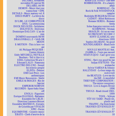
DELABEL Actualités
Rickie LEE JONES - Dat dere
novembre 95 janvier 96
ROBBER BANK - It's a family
DELABEL été 99
affair
DEMON - Music that you
ROBINEAU - On
wanna hear + EPK
Rock & Folk WOODSTOCK
DETAILS - Music matters vol. 8
sampler
DISCO PARTY - La fièvre du
Rodolphe BURGER & Olivier
disco
CADIOT - Hôtel Robinson
DJ LBR - LE CORRUPTEUR
Romane SERDA - Romane
DNA - La serenissima
Serda
DOCK DES SUDS - Solidaires
Scène française version rock
DOLIVEUX - Doliveux
SCORPIONS - Woman
Dominique DALCAN - L'air de
SHAOLIN - Ici on en veut
rien
SO FRENCHY SO CHIC 2
DOMINO nouveautés 98/99
SONY CLASSICAL new
DRAGONBALL Z + SAILOR
directions 1999
MOON
Sophie ZELMANI - So good
E-MOTION - This is how we
SOUNDGARDEN - Black hole
are
sun
éd. Philippe PICQUIER -
SOUS LE MANTEAU feat.
Contes chinois
ZAMBLA - J'suis pas rassuré
Eddy MITCHELL/NEVILLE
STATUS QUO - Can't give you
Brothers - Tell it like it is
more
EDEL Collection 96 acte 1
STING - She's too good for me
Edouard LALO - Namouna
Sufjan STEVENS - The
ELECTRO DELUXE - Sound
avalanche
for eclectic people
Sylvie VARTAN & Johnny
ELISTA - Debout
HALLYDAY - Le bon temps du
EMI Cool Price - Les
rock'n'roll
authentiques
the BEATLES - Love me do
EMI Music Ressources - Smile
the DØ - A mouthful
EMILE & IMAGES - Rio de
THIEVERY CORPORATION -
Janvier
The mirror conspiracy
EMPEROR NORTON
THUGS - Live à Angers février
RECORDS - Space baby blast
1996
off
THUGS - Road closed 1983-
ENOLA - Figurines
1999
Enrique IGLESIAS - Bailamos
TOOL - Schism
Ensemble De CÆLIS -
TÔT OU TARD - Plutôt tôt,
Direction Laurence Brisset
plutôt tard
Ensemble MATHEUS - Extraits
TRAFFIC - Far from home
de Griselda par VIVALDI
TRANSES CÉVENOLES N°
EPIC - Focus
17
EQUIMINTHE - Country music
TRANSES CÉVENOLES N°
ERATO - Chefs d'œuvre de la
18