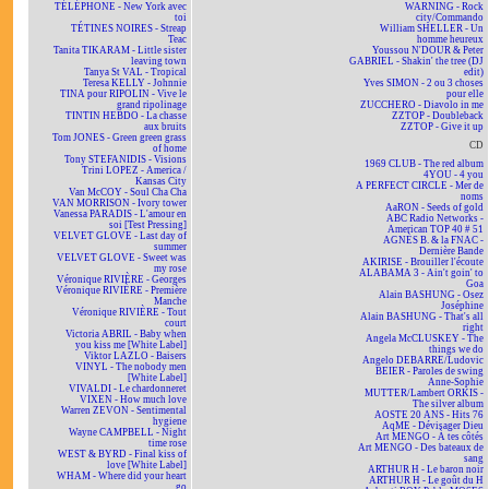
TÉLÉPHONE - New York avec
WARNING - Rock
toi
city/Commando
TÉTINES NOIRES - Streap
William SHELLER - Un
Teac
homme heureux
Tanita TIKARAM - Little sister
Youssou N'DOUR & Peter
leaving town
GABRIEL - Shakin' the tree (DJ
Tanya St VAL - Tropical
edit)
Teresa KELLY - Johnnie
Yves SIMON - 2 ou 3 choses
TINA pour RIPOLIN - Vive le
pour elle
grand ripolinage
ZUCCHERO - Diavolo in me
TINTIN HEBDO - La chasse
ZZTOP - Doubleback
aux bruits
ZZTOP - Give it up
Tom JONES - Green green grass
CD
of home
Tony STEFANIDIS - Visions
1969 CLUB - The red album
Trini LOPEZ - America /
4YOU - 4 you
Kansas City
A PERFECT CIRCLE - Mer de
Van McCOY - Soul Cha Cha
noms
VAN MORRISON - Ivory tower
AaRON - Seeds of gold
Vanessa PARADIS - L'amour en
ABC Radio Networks -
soi [Test Pressing]
American TOP 40 # 51
VELVET GLOVE - Last day of
AGNÈS B. & la FNAC -
summer
Dernière Bande
VELVET GLOVE - Sweet was
AKIRISE - Brouiller l'écoute
my rose
ALABAMA 3 - Ain't goin' to
Véronique RIVIÈRE - Georges
Goa
Véronique RIVIÈRE - Première
Alain BASHUNG - Osez
Manche
Joséphine
Véronique RIVIÈRE - Tout
Alain BASHUNG - That's all
court
right
Victoria ABRIL - Baby when
Angela McCLUSKEY - The
you kiss me [White Label]
things we do
Viktor LAZLO - Baisers
Angelo DEBARRE/Ludovic
VINYL - The nobody men
BEIER - Paroles de swing
[White Label]
Anne-Sophie
VIVALDI - Le chardonneret
MUTTER/Lambert ORKIS -
VIXEN - How much love
The silver album
Warren ZEVON - Sentimental
AOSTE 20 ANS - Hits 76
hygiene
AqME - Dévisager Dieu
Wayne CAMPBELL - Night
Art MENGO - À tes côtés
time rose
Art MENGO - Des bateaux de
WEST & BYRD - Final kiss of
sang
love [White Label]
ARTHUR H - Le baron noir
WHAM - Where did your heart
ARTHUR H - Le goût du H
go