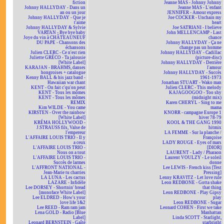
fiction
Jeanne MAS - Johnny Johnny
Johnny HALLYDAY - Dans un
Jeanne MAS - L'enfant
an ou un jour
JENNIFER - Amour express
Johnny HALLYDAY - Que je
Joe COCKER - Unchain my
t'aime
heart
Johnny HALLYDAY & Sylvie
Joe SATRIANI - I believe
VARTAN - Bye bye baby
John MELLENCAMP - Last
Joye du vin à CHÂTEAUNEUF
chance
DU PAPE - Chansons des
Johnny HALLYDAY - Ça ne
échansons
change pas un homme
Julien CLERC - Ce n'est rien
Johnny HALLYDAY - Cadillac
Juliette GRÉCO - Ta jalousie
(picture-disc)
[White Label]
Johnny HALLYDAY - Derrière
KARAJAN - BRAHMS, danses
l'amour
hongroises + catalogue
Johnny HALLYDAY - Succès
Kenny BALL & his jazz band -
1961-1973
Hawaiian war chant
Jonathan STUART - Wako man
KENT - On fait c'qu'on peut
Julien CLERC - This melody
KENT - Tous les mômes
KAJAGOOGOO - Too shy
KENT - Tous les mômes
(midnight mix)
REMIX
Karen CHERYL - Sing to me
Kim WILDE - You came
mama
KIRSTEN - Over the rainbow
KNORR - campagne Europe 1
[White Label]
hiver 78-79
KRÉMA HOLLYWOOD -
KOOL & THE GANG 1990
J.STRAUSS fils, Valse de
hitmix
l'empereur
LA FEMME - Sur la planche /
L'AFFAIRE LOUIS TRIO - Il y
Françoise
a ceux
LADY ROUGE - Eyes of mars
L'AFFAIRE LOUIS TRIO -
[DIOR]
Nous on a tout
LAURENT - Lady / Pharaon
L'AFFAIRE LOUIS TRIO -
Laurent VOULZY - Le soleil
Succès de larmes
donne
L'AFFRONT NATIONAL -
Lee LEWIS - French kiss [Test
Jean-Marie tu charries
Pressing]
LA LUNA - Les cactus
Lenny KRAVITZ - Let love rule
LAZARE - Infidèle
Leon REDBONE - Gotta shake
Lee DORSEY - Shortnin' bread
that thing
[monoface White Label]
Leon REDBONE - Play Gipsy
Lee ELDRED - How's your
play
love life 1&2
Leon REDBONE - Sugar
Lee REED - Ram ram jam
Leonard COHEN - First we take
Lena GOLD - Radio [Blue
Manhattan
Label]
Linda SCOTT - Starlight,
Leonard BERNSTEIN - Gaîté
starbright