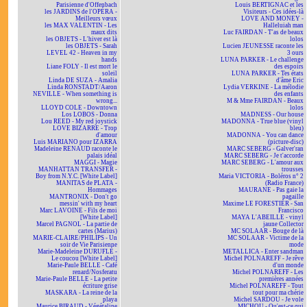
Parisienne d'Offenbach
Louis BERTIGNAC et les
les JARDINS de l'OPÉRA -
Visiteurs - Ces idées-là
Meilleurs vœux
LOVE AND MONEY -
les MAX VALENTIN - Les
Halleluiah man
maux dits
Luc FAIRDAN - T'as de beaux
les OBJETS - L'hiver est là
lolos
les OBJETS - Sarah
Lucien JEUNESSE raconte les
LEVEL 42 - Heaven in my
3 ours
hands
LUNA PARKER - Le challenge
Liane FOLY - Il est mort le
des espoirs
soleil
LUNA PARKER - Tes états
Linda DE SUZA - Amalia
d'âme Eric
Linda RONSTADT/Aaron
Lydia VERKINE - La mélodie
NEVILLE - When something is
des enfants
wrong...
M & Mme FAIRDAN - Beaux
LLOYD COLE - Downtown
lolos
Los LOBOS - Donna
MADNESS - Our house
Lou REED - My red joystick
MADONNA - True blue (vinyl
LOVE BIZARRE - Trop
bleu)
d'amour
MADONNA - You can dance
Luis MARIANO pour IZARRA
(picture-disc)
Madeleine RENAUD raconte le
MARC SEBERG - Galver'ran
palais idéal
MARC SEBERG - Je t'accorde
MAGGI - Magie
MARC SEBERG - L'amour aux
MANHATTAN TRANSFER -
trousses
Boy from N.Y.C. [White Label]
Maria VICTORIA - Boléros n° 2
MANITAS de PLATA -
(Radio France)
Hommages
MAURANE - Pas gaie la
MANTRONIX - Don't go
pagaille
messin' with my heart
Maxime LE FORESTIER - San
Marc LAVOINE - Fils de moi
Francisco
[White Label]
MAYA L'ABEILLE - vinyl
Marcel PAGNOL - La partie de
jaune Collector
cartes (Marius)
MC SOLAAR - Bouge de là
MARIE-CLAIRE/PHILIPS - Un
MC SOLAAR - Victime de la
soir de Vie Parisienne
mode
Marie-Madeleine DURUFLÉ -
METALLICA - Enter sandman
Le coucou [White Label]
Michel POLNAREFF - Je rêve
Marie-Paule BELLE - Café
d'un monde
renard/Nosferatu
Michel POLNAREFF - Les
Marie-Paule BELLE - La petite
premières années
écriture grise
Michel POLNAREFF - Tout
MASKARA - La reine de la
tout pour ma chérie
playa
Michel SARDOU - Je vole
Maurice BIRAUD - Végétaline
MICHOU - Qu'est-ce qui