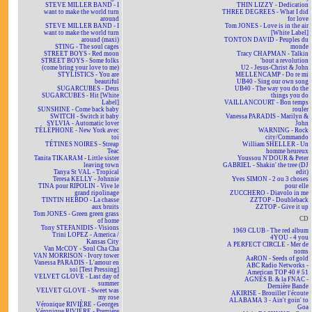
STEVE MILLER BAND - I
THIN LIZZY - Dedication
want to make the world turn
THREE DEGREES - What I did
around
for love
STEVE MILLER BAND - I
Tom JONES - Love is in the air
want to make the world turn
[White Label]
around (maxi)
TONTON DAVID - Peuples du
STING - The soul cages
monde
STREET BOYS - Red moon
Tracy CHAPMAN - Talkin
STREET BOYS - Some folks
'bout a revolution
(come bring your love to me)
U2 - Jesus-Christ & John
STYLISTICS - You are
MELLENCAMP - Do re mi
beautiful
UB40 - Sing our own song
SUGARCUBES - Deus
UB40 - The way you do the
SUGARCUBES - Hit [White
things you do
Label]
VAILLANCOURT - Bon temps
SUNSHINE - Come back baby
rouler
SWITCH - Switch it baby
Vanessa PARADIS - Marilyn &
SYLVIA - Automatic lover
John
TÉLÉPHONE - New York avec
WARNING - Rock
toi
city/Commando
TÉTINES NOIRES - Streap
William SHELLER - Un
Teac
homme heureux
Tanita TIKARAM - Little sister
Youssou N'DOUR & Peter
leaving town
GABRIEL - Shakin' the tree (DJ
Tanya St VAL - Tropical
edit)
Teresa KELLY - Johnnie
Yves SIMON - 2 ou 3 choses
TINA pour RIPOLIN - Vive le
pour elle
grand ripolinage
ZUCCHERO - Diavolo in me
TINTIN HEBDO - La chasse
ZZTOP - Doubleback
aux bruits
ZZTOP - Give it up
Tom JONES - Green green grass
CD
of home
Tony STEFANIDIS - Visions
1969 CLUB - The red album
Trini LOPEZ - America /
4YOU - 4 you
Kansas City
A PERFECT CIRCLE - Mer de
Van McCOY - Soul Cha Cha
noms
VAN MORRISON - Ivory tower
AaRON - Seeds of gold
Vanessa PARADIS - L'amour en
ABC Radio Networks -
soi [Test Pressing]
American TOP 40 # 51
VELVET GLOVE - Last day of
AGNÈS B. & la FNAC -
summer
Dernière Bande
VELVET GLOVE - Sweet was
AKIRISE - Brouiller l'écoute
my rose
ALABAMA 3 - Ain't goin' to
Véronique RIVIÈRE - Georges
Goa
Véronique RIVIÈRE - Première