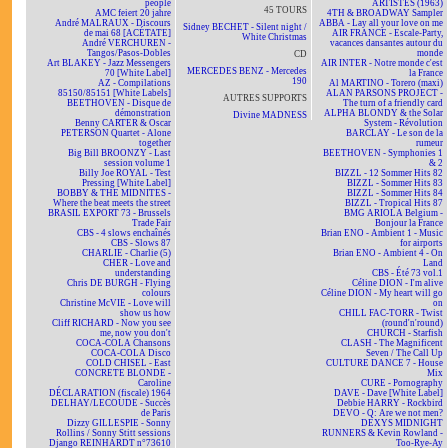
people
ARTISTES (1963)
45 TOURS
AMC feiert 20 jahre
4TH & BROADWAY Sampler
André MALRAUX - Discours
ABBA - Lay all your love on me
Sidney BECHET - Silent night /
de mai 68 [ACÉTATE]
AIR FRANCE - Escale-Party,
White Christmas
André VERCHUREN -
vacances dansantes autour du
Tangos/Pasos-Dobles
monde
CD
Art BLAKEY - Jazz Messengers
AIR INTER - Notre monde c'est
MERCEDES BENZ - Mercedes
70 [White Label]
la France
190
AZ - Compilations
Al MARTINO - Torero (maxi)
85150/85151 [White Labels]
ALAN PARSONS PROJECT -
AUTRES SUPPORTS
BEETHOVEN - Disque de
The turn of a friendly card
démonstration
ALPHA BLONDY & the Solar
Divine MADNESS
Benny CARTER & Oscar
System - Révolution
PETERSON Quartet - Alone
BARCLAY - Le son de la
together
rumeur
Big Bill BROONZY - Last
BEETHOVEN - Symphonies 1
session volume 1
& 2
Billy Joe ROYAL - Test
BIZZL - 12 Sommer Hits 82
Pressing [White Label]
BIZZL - Sommer Hits 83
BOBBY & THE MIDNITES -
BIZZL - Sommer Hits 84
Where the beat meets the street
BIZZL - Tropical Hits 87
BRASIL EXPORT 73 - Brussels
BMG ARIOLA Belgium -
Trade Fair
Bonjour la France
CBS - 4 slows enchaînés
Brian ENO - Ambient 1 - Music
CBS - Slows 87
for airports
CHARLIE - Charlie (5)
Brian ENO - Ambient 4 - On
CHER - Love and
Land
understanding
CBS - Été 73 vol.1
Chris DE BURGH - Flying
Céline DION - I'm alive
colours
Céline DION - My heart will go
Christine McVIE - Love will
on
show us how
CHILL FAC-TORR - Twist
Cliff RICHARD - Now you see
(round'n'round)
me, now you don't
CHURCH - Starfish
COCA-COLA Chansons
CLASH - The Magnificent
COCA-COLA Disco
Seven / The Call Up
COLD CHISEL - East
CULTURE DANCE 7 - House
CONCRETE BLONDE -
Mix
Caroline
CURE - Pornography
DÉCLARATION (fiscale) 1964
DAVE - Dave [White Label]
DELHAY/LECOUDE - Succès
Debbie HARRY - Rockbird
de Paris
DEVO - Q: Are we not men?
Dizzy GILLESPIE - Sonny
DEXYS MIDNIGHT
Rollins / Sonny Stitt sessions
RUNNERS & Kevin Rowland -
Django REINHARDT n°73610
Too-Rye-Ay