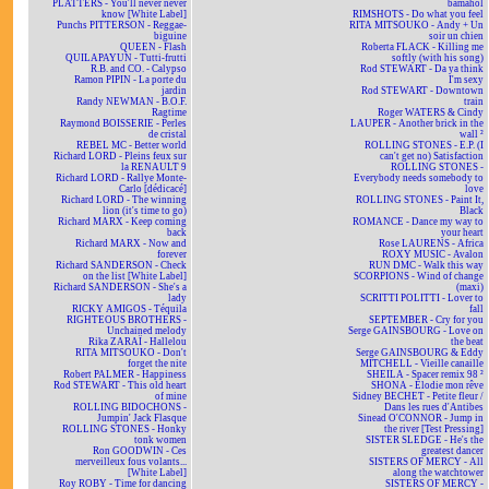
PLATTERS - You'll never never
bamahol
know [White Label]
RIMSHOTS - Do what you feel
Punchs PITTERSON - Reggae-
RITA MITSOUKO - Andy + Un
biguine
soir un chien
QUEEN - Flash
Roberta FLACK - Killing me
QUILAPAYUN - Tutti-frutti
softly (with his song)
R.B. and CO. - Calypso
Rod STEWART - Da ya think
Ramon PIPIN - La porte du
I'm sexy
jardin
Rod STEWART - Downtown
Randy NEWMAN - B.O.F.
train
Ragtime
Roger WATERS & Cindy
Raymond BOISSERIE - Perles
LAUPER - Another brick in the
de cristal
wall ²
REBEL MC - Better world
ROLLING STONES - E.P. (I
Richard LORD - Pleins feux sur
can't get no) Satisfaction
la RENAULT 9
ROLLING STONES -
Richard LORD - Rallye Monte-
Everybody needs somebody to
Carlo [dédicacé]
love
Richard LORD - The winning
ROLLING STONES - Paint It,
lion (it's time to go)
Black
Richard MARX - Keep coming
ROMANCE - Dance my way to
back
your heart
Richard MARX - Now and
Rose LAURENS - Africa
forever
ROXY MUSIC - Avalon
Richard SANDERSON - Check
RUN DMC - Walk this way
on the list [White Label]
SCORPIONS - Wind of change
Richard SANDERSON - She's a
(maxi)
lady
SCRITTI POLITTI - Lover to
RICKY AMIGOS - Téquila
fall
RIGHTEOUS BROTHERS -
SEPTEMBER - Cry for you
Unchained melody
Serge GAINSBOURG - Love on
Rika ZARAÏ - Hallelou
the beat
RITA MITSOUKO - Don't
Serge GAINSBOURG & Eddy
forget the nite
MITCHELL - Vieille canaille
Robert PALMER - Happiness
SHEILA - Spacer remix 98 ²
Rod STEWART - This old heart
SHONA - Elodie mon rêve
of mine
Sidney BECHET - Petite fleur /
ROLLING BIDOCHONS -
Dans les rues d'Antibes
Jumpin' Jack Flasque
Sinead O'CONNOR - Jump in
ROLLING STONES - Honky
the river [Test Pressing]
tonk women
SISTER SLEDGE - He's the
Ron GOODWIN - Ces
greatest dancer
merveilleux fous volants...
SISTERS OF MERCY - All
[White Label]
along the watchtower
Roy ROBY - Time for dancing
SISTERS OF MERCY -