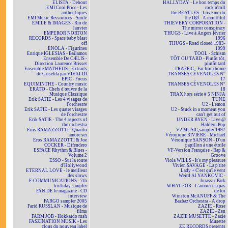
ELISTA - Debout
HALLYDAY - Le bon temps du
EMI Cool Price - Les
rock'n'roll
authentiques
the BEATLES - Love me do
EMI Music Ressources - Smile
the DØ - A mouthful
EMILE & IMAGES - Rio de
THIEVERY CORPORATION -
Janvier
The mirror conspiracy
EMPEROR NORTON
THUGS - Live à Angers février
RECORDS - Space baby blast
1996
off
THUGS - Road closed 1983-
ENOLA - Figurines
1999
Enrique IGLESIAS - Bailamos
TOOL - Schism
Ensemble De CÆLIS -
TÔT OU TARD - Plutôt tôt,
Direction Laurence Brisset
plutôt tard
Ensemble MATHEUS - Extraits
TRAFFIC - Far from home
de Griselda par VIVALDI
TRANSES CÉVENOLES N°
EPIC - Focus
17
EQUIMINTHE - Country music
TRANSES CÉVENOLES N°
ERATO - Chefs d'œuvre de la
18
Musique Classique
TRAX hors série # 5 NINJA
Erik SATIE - Les 4 visages de
TUNE
l'orchestre
U2 - Lemon
Erik SATIE - Les quatre visages
U2 - Stuck in a moment you
de l'orchestre
can't get out of
Erik SATIE - The 4 aspects of
UNDER BYEN - Live @
the orchestra
Haldern Pop
Eros RAMAZZOTTI - Quanto
V2 MUSIC sampler 1997
amore sei
Véronique RIVIÈRE - Michaël
Eros RAMAZZOTTI & Joe
Véronique SANSON - D'un
COCKER - Difendero
papillon à une étoile
ESPACE Rhythm & Blues -
VF-Version Française - Rap &
Volume 2
Groove
ESSO - Sur la route
Viola WILLS - It's my pleasure
d'Hollywood
Vivien SAVAGE - La p'tite
ETERNAL LOVE - le meilleur
Lady + C'est qu'le vent
des slows
Weird Al YANKOVIC -
F-COMMUNICATIONS - 7th
Jurassic Park
birthday sampler
WHAT FOR - L'amour n'a pas
FAN DE le magazine - CD
de loi
interview
Winston McANUFF & The
FARGO sampler 2005
Bazbaz Orchestra - A drop
Farid RUSSLAN - Musique de
ZAZIE - Rose
films
ZAZIE - Zen
FARM JOB - Hokkaïdo rush
ZAZIE MUSETTE - Zazie
FASZINATION MUSIK - Les
Musette
clous du nouveau label
ZE RECORDS presents