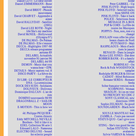
Daniel LEVI - Le cœur ouvert
home
Daniel ZIMMERMANN - Bone
Peter GABRIEL - Up
machine
PINK FLOYD - High hopes
David BRIOT - Phonik
PINK FLOYD - Selected tracks
mouvement
from SHINE ON
David CHARVET - Apprendre à
PINK FLOYD - Take it back
aimer
POLICE - Selections from
David HALLYDAY - Satellite
MESSAGE IN A BOX
(2005)
POP & CORN - La Fête de
David LEE ROTH - Night
toutes les Musiques
life/She's my machine
POPPYS - Non, non, rien n'a
David McNEIL - Hollywood
changé
(Olympia 97)
POULAIN vous offre les plus
DE PALMAS - De Palmas
beaux chants de Noël
DE PALMAS - Elle s'ennuie
PUTUMAYO - Mali
DECCA - Highlights 1997-98
RASPIGAOUS - Mois d'août
DECCA release programme
(sers le jaune)
autumn 89
RENAUD - Dans la jungle
DELABEL Actualités
Rickie LEE JONES - Dat dere
novembre 95 janvier 96
ROBBER BANK - It's a family
DELABEL été 99
affair
DEMON - Music that you
ROBINEAU - On
wanna hear + EPK
Rock & Folk WOODSTOCK
DETAILS - Music matters vol. 8
sampler
DISCO PARTY - La fièvre du
Rodolphe BURGER & Olivier
disco
CADIOT - Hôtel Robinson
DJ LBR - LE CORRUPTEUR
Romane SERDA - Romane
DNA - La serenissima
Serda
DOCK DES SUDS - Solidaires
Scène française version rock
DOLIVEUX - Doliveux
SCORPIONS - Woman
Dominique DALCAN - L'air de
SHAOLIN - Ici on en veut
rien
SO FRENCHY SO CHIC 2
DOMINO nouveautés 98/99
SONY CLASSICAL new
DRAGONBALL Z + SAILOR
directions 1999
MOON
Sophie ZELMANI - So good
E-MOTION - This is how we
SOUNDGARDEN - Black hole
are
sun
éd. Philippe PICQUIER -
SOUS LE MANTEAU feat.
Contes chinois
ZAMBLA - J'suis pas rassuré
Eddy MITCHELL/NEVILLE
STATUS QUO - Can't give you
Brothers - Tell it like it is
more
EDEL Collection 96 acte 1
STING - She's too good for me
Edouard LALO - Namouna
Sufjan STEVENS - The
ELECTRO DELUXE - Sound
avalanche
for eclectic people
Sylvie VARTAN & Johnny