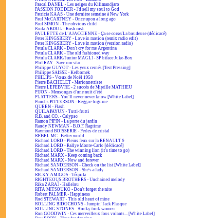
Pascal DANEL - Les neiges du Kilimandjaro
PASSION FODDER - I'd sell my soul to God
Patricia KAAS - Une dernière semaine à New York
Paul McCARTNEY - Once upon a long ago
Paul SIMON - The obvious child
Paula ABDUL - Rush rush
PAULETTE de L'AJACCIENNE - Ça se corse/La boudeuse (dédicacé)
Peter KINGSBERY - Love in motion (remix radio edit)
Peter KINGSBERY - Love in motion (version radio)
Petula CLARK - Don't cry for me Argentina
Petula CLARK - The old fashioned way
Petula CLARK/Junior MAGLI - SP biface Juke-Box
Phil RAY - Save our star
Philippe GUYOT - Les yeux cernés [Test Pressing]
Philippe SAISSE - Kelbomek
PHILIPS - Vœux de Noël 1958
Pierre BACHELET - Marionnettiste
Pierre LEFEBVRE - 2 succès de Mireille MATHIEU
PIJON - Mensonges d'une nuit d'été
PLATTERS - You'll never never know [White Label]
Punchs PITTERSON - Reggae-biguine
QUEEN - Flash
QUILAPAYUN - Tutti-frutti
R.B. and CO. - Calypso
Ramon PIPIN - La porte du jardin
Randy NEWMAN - B.O.F. Ragtime
Raymond BOISSERIE - Perles de cristal
REBEL MC - Better world
Richard LORD - Pleins feux sur la RENAULT 9
Richard LORD - Rallye Monte-Carlo [dédicacé]
Richard LORD - The winning lion (it's time to go)
Richard MARX - Keep coming back
Richard MARX - Now and forever
Richard SANDERSON - Check on the list [White Label]
Richard SANDERSON - She's a lady
RICKY AMIGOS - Téquila
RIGHTEOUS BROTHERS - Unchained melody
Rika ZARAÏ - Hallelou
RITA MITSOUKO - Don't forget the nite
Robert PALMER - Happiness
Rod STEWART - This old heart of mine
ROLLING BIDOCHONS - Jumpin' Jack Flasque
ROLLING STONES - Honky tonk women
Ron GOODWIN - Ces merveilleux fous volants... [White Label]