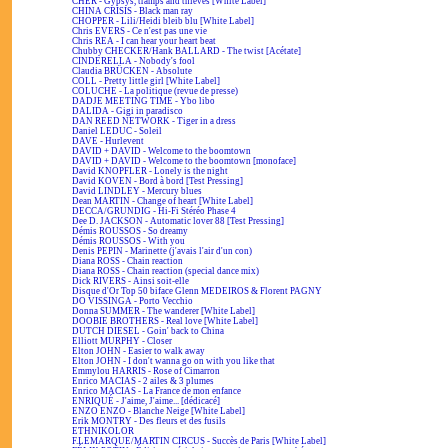
CHER - Gypsys, tramps and thieves [White Label]
CHINA CRISIS - Black man ray
CHOPPER - Lili/Heidi bleib blu [White Label]
Chris EVERS - Ce n'est pas une vie
Chris REA - I can hear your heart beat
Chubby CHECKER/Hank BALLARD - The twist [Acétate]
CINDERELLA - Nobody's fool
Claudia BRÜCKEN - Absolute
COLL - Pretty little girl [White Label]
COLUCHE - La politique (revue de presse)
DADJE MEETING TIME - Ybo libo
DALIDA - Gigi in paradisco
DAN REED NETWORK - Tiger in a dress
Daniel LEDUC - Soleil
DAVE - Hurlevent
DAVID + DAVID - Welcome to the boomtown
DAVID + DAVID - Welcome to the boomtown [monoface]
David KNOPFLER - Lonely is the night
David KOVEN - Bord à bord [Test Pressing]
David LINDLEY - Mercury blues
Dean MARTIN - Change of heart [White Label]
DECCA/GRUNDIG - Hi-Fi Stéréo Phase 4
Dee D. JACKSON - Automatic lover 88 [Test Pressing]
Démis ROUSSOS - So dreamy
Démis ROUSSOS - With you
Denis PEPIN - Marinette (j'avais l'air d'un con)
Diana ROSS - Chain reaction
Diana ROSS - Chain reaction (special dance mix)
Dick RIVERS - Ainsi soit-elle
Disque d'Or Top 50 biface Glenn MEDEIROS & Florent PAGNY
DO VISSINGA - Porto Vecchio
Donna SUMMER - The wanderer [White Label]
DOOBIE BROTHERS - Real love [White Label]
DUTCH DIESEL - Goin' back to China
Elliott MURPHY - Closer
Elton JOHN - Easier to walk away
Elton JOHN - I don't wanna go on with you like that
Emmylou HARRIS - Rose of Cimarron
Enrico MACIAS - 2 ailes & 3 plumes
Enrico MACIAS - La France de mon enfance
ENRIQUÉ - J'aime, J'aime... [dédicacé]
ENZO ENZO - Blanche Neige [White Label]
Erik MONTRY - Des fleurs et des fusils
ETHNIKOLOR
F.LEMARQUE/MARTIN CIRCUS - Succès de Paris [White Label]