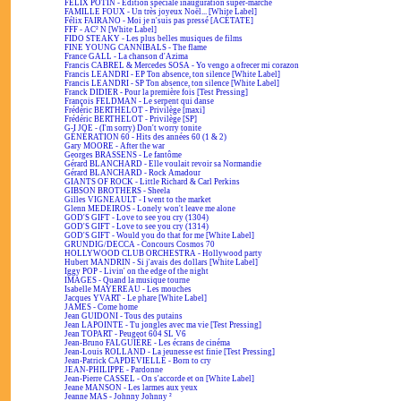
FÉLIX POTIN - Édition spéciale inauguration super-marché
FAMILLE FOUX - Un très joyeux Noël... [White Label]
Félix FAIRANO - Moi je n'suis pas pressé [ACÉTATE]
FFF - AC² N [White Label]
FIDO STEAKY - Les plus belles musiques de films
FINE YOUNG CANNIBALS - The flame
France GALL - La chanson d'Azima
Francis CABREL & Mercedes SOSA - Yo vengo a ofrecer mi corazon
Francis LEANDRI - EP Ton absence, ton silence [White Label]
Francis LEANDRI - SP Ton absence, ton silence [White Label]
Franck DIDIER - Pour la première fois [Test Pressing]
François FELDMAN - Le serpent qui danse
Frédéric BERTHELOT - Privilège [maxi]
Frédéric BERTHELOT - Privilège [SP]
G-I JOE - (I'm sorry) Don't worry tonite
GÉNÉRATION 60 - Hits des années 60 (1 & 2)
Gary MOORE - After the war
Georges BRASSENS - Le fantôme
Gérard BLANCHARD - Elle voulait revoir sa Normandie
Gérard BLANCHARD - Rock Amadour
GIANTS OF ROCK - Little Richard & Carl Perkins
GIBSON BROTHERS - Sheela
Gilles VIGNEAULT - I went to the market
Glenn MEDEIROS - Lonely won't leave me alone
GOD'S GIFT - Love to see you cry (1304)
GOD'S GIFT - Love to see you cry (1314)
GOD'S GIFT - Would you do that for me [White Label]
GRUNDIG/DECCA - Concours Cosmos 70
HOLLYWOOD CLUB ORCHESTRA - Hollywood party
Hubert MANDRIN - Si j'avais des dollars [White Label]
Iggy POP - Livin' on the edge of the night
IMAGES - Quand la musique tourne
Isabelle MAYEREAU - Les mouches
Jacques YVART - Le phare [White Label]
JAMES - Come home
Jean GUIDONI - Tous des putains
Jean LAPOINTE - Tu jongles avec ma vie [Test Pressing]
Jean TOPART - Peugeot 604 SL V6
Jean-Bruno FALGUIÈRE - Les écrans de cinéma
Jean-Louis ROLLAND - La jeunesse est finie [Test Pressing]
Jean-Patrick CAPDEVIELLE - Born to cry
JEAN-PHILIPPE - Pardonne
Jean-Pierre CASSEL - On s'accorde et on [White Label]
Jeane MANSON - Les larmes aux yeux
Jeanne MAS - Johnny Johnny ²