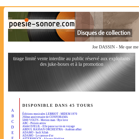
Joe DASSIN - Me que me 
tirage limité vente interdite au public réservé aux exploitants
des juke-boxes et à la promotion
DISPONIBLE DANS 45 TOURS
A
Éditions musicales LEBRIOT - MIDEM 1970
B
20ème anniversaire de CONFORAMA
5000 VOLTS - Motion man / Bye love
C
ABC - Poison arrow
Abdel DJELIL - Elle passe sa vie en voyage
D
ABDUL HASSAN ORCHESTRA - Arabian affair
E
ADAMO - Inch'Allah
ADAMO - Le carosse d'or
F
AFTERSHOCK - Always thinking