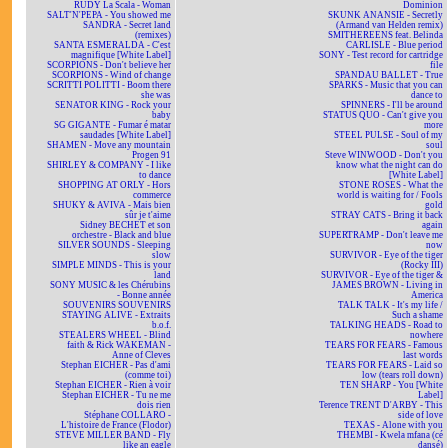
RUDY La Scala - Woman
Dominion
SALT'N'PEPA - You showed me
SKUNK ANANSIE - Secretly
SANDRA - Secret land
(Armand van Helden remix)
(remixes)
SMITHEREENS feat. Belinda
SANTA ESMERALDA - C'est
CARLISLE - Blue period
magnifique [White Label]
SONY - Test record for cartridge
SCORPIONS - Don't believe her
file
SCORPIONS - Wind of change
SPANDAU BALLET - True
SCRITTI POLITTI - Boom there
SPARKS - Music that you can
she was
dance to
SENATOR KING - Rock your
SPINNERS - I'll be around
baby
STATUS QUO - Can't give you
SG GIGANTE - Fumar é matar
more
saudades [White Label]
STEEL PULSE - Soul of my
SHAMEN - Move any mountain
soul
Progen 91
Steve WINWOOD - Don't you
SHIRLEY & COMPANY - I like
know what the night can do
to dance
[White Label]
SHOPPING AT ORLY - Hors
STONE ROSES - What the
commerce
world is waiting for / Fools
SHUKY & AVIVA - Mais bien
gold
sûr je t'aime
STRAY CATS - Bring it back
Sidney BECHET et son
again
orchestre - Black and blue
SUPERTRAMP - Don't leave me
SILVER SOUNDS - Sleeping
now
slow
SURVIVOR - Eye of the tiger
SIMPLE MINDS - This is your
(Rocky III)
land
SURVIVOR - Eye of the tiger &
SONY MUSIC & les Chérubins
JAMES BROWN - Living in
- Bonne année
America
SOUVENIRS SOUVENIRS
TALK TALK - It's my life /
STAYING ALIVE - Extraits
Such a shame
b.o.f.
TALKING HEADS - Road to
STEALERS WHEEL - Blind
nowhere
faith & Rick WAKEMAN -
TEARS FOR FEARS - Famous
Anne of Cleves
last words
Stephan EICHER - Pas d'ami
TEARS FOR FEARS - Laid so
(comme toi)
low (tears roll down)
Stephan EICHER - Rien à voir
TEN SHARP - You [White
Stephan EICHER - Tu ne me
Label]
dois rien
Terence TRENT D'ARBY - This
Stéphane COLLARO -
side of love
L'histoire de France (Flodor)
TEXAS - Alone with you
STEVE MILLER BAND - Fly
THEMBI - Kwela mfana (cé
like an eagle
dansé)