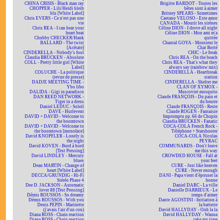
CHINA CRISIS - Black man ray
Brigitte BARDOT - Toutes les
CHOPPER - Lili/Heidi bleib
bêtes sont à aimer
blu [White Label]
Britney SPEARS - Sometimes
Chris EVERS - Ce n'est pas une
Caetano VELOSO - Este amor
vie
CANADA - Mourir les sirènes
Chris REA - I can hear your
Céline DION - I drove all night
heart beat
Céline DION - Mon ami m'a
Chubby CHECKER/Hank
quittée
BALLARD - The twist
Chantal GOYA - Monsieur le
[Acétate]
Chat Botté
CINDERELLA - Nobody's fool
CHIC - Le freak
Claudia BRÜCKEN - Absolute
Chris REA - On the beach
COLL - Pretty little girl [White
Chris REA - That's what they
Label]
always say (rainbow mix)
COLUCHE - La politique
CINDERELLA - Heartbreak
(revue de presse)
station
DADJE MEETING TIME -
CINDERELLA - Shelter me
Ybo libo
CLAN OF XYMOX -
DALIDA - Gigi in paradisco
Muscoviet mosquito
DAN REED NETWORK -
Claude FRANÇOIS - Du pain et
Tiger in a dress
du beurre
Daniel LEDUC - Soleil
Claude FRANÇOIS - Reste
DAVE - Hurlevent
Claude ROGEN - Fantaisie
DAVID + DAVID - Welcome to
Impromptu op. 66 de Chopin
the boomtown
Claudia BRÜCKEN - Fanatic
DAVID + DAVID - Welcome to
COCA-COLA French Rock -
the boomtown [monoface]
Téléphone + Starshooter
David KNOPFLER - Lonely is
COCA-COLA Nicolas
the night
PEYRAC
David KOVEN - Bord à bord
COMMUNARDS - Don't leave
[Test Pressing]
me this way
David LINDLEY - Mercury
CROWDED HOUSE - Fall at
blues
your feet
Dean MARTIN - Change of
CURE - Just like heaven
heart [White Label]
CURE - Never enough
DECCA/GRUNDIG - Hi-Fi
DANI - Papa vient d'épouser la
Stéréo Phase 4
bonne
Dee D. JACKSON - Automatic
Daniel DARC - La ville
lover 88 [Test Pressing]
Danielle DARRIEUX - Le
Démis ROUSSOS - So dreamy
temps d'aimer
Démis ROUSSOS - With you
Dante AGOSTINI - Initiation à
Denis PEPIN - Marinette
la batterie
(j'avais l'air d'un con)
David HALLYDAY - Ooh la la
Diana ROSS - Chain reaction
David HALLYDAY - Wanna
Diana ROSS - Chain reaction
take my time