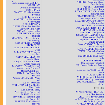
PRODIGY - Speedway (theme
Éditions musicales LEBRIOT -
from Fastlane)
MIDEM 1970
QUEEN - Live magic
20ème anniversaire de
REAL THING - Boogie down
CONFORAMA
RITA MITSOUKO n°1 - Marcia
5000 VOLTS - Motion man /
baila / Hip kit
Bye love
RITA MITSOUKO n°2 - C'est
ABC - Poison arrow
comme ça / Y'a d'la haine
Abdel DJELIL - Elle passe sa
RITA MITSOUKO n°3 - Andy /
vie en voyage
Les histoires d'A
ABDUL HASSAN
ROXY MUSIC - Avalon
ORCHESTRA - Arabian affair
ROXY MUSIC - Flesh + Blood
ADAMO - Inch'Allah
SHAKATAK - Night birds
ADAMO - Le carosse d'or
SIMPLY RED - Fairground
AFTERSHOCK - Always
SINGIN' IN THE RAIN - b.o.f.
thinking
Chantons sous la pluie
Al JARREAU - Never givin' up
Sophie ELLIS-BEXTOR -
[Test Pressing]
Mixed up world
Alain TURBAN - Mystique
Steve WINWOOD - Talking
[DÉDICACÉ]
back to the night
Amii STEWART - Knock on
Stevie WONDER - Coldchill
wood
TAXXI - Sex and suburban
André VERCHUREN - Alma
suicide
española
Tina TURNER - Break every
André VERCHUREN - Un
rule
certain frisson
TOURNÉE d'ENFOIRÉS -
Andy & David WILLIAMS -
C'est des mecs y chantent
What's your name
U2 - Lemon (Perfecto + Trance
Ann SOREL - Quand j'ai si mal
Mix)
Annie CORDY - Le rock à
Véronique SANSON - Moi, le
Médor [White Label]
venin
ANTAR - Les Fables de la
VIRGIN - Club 82
Fontaine
VIRGIN - les Must de l'été 86
Antoine GIACOMONI - Vieni
YAZOO - Don't go (re-mixes)
vieni
YOUNG MICHELIN - Je suis
ANYA - One word
fatigué
ATTENTION À LA MARCHE
- Slow d'enfer
45 TOURS
Axel BAUER - Jessy
Axel BAUER - L'arc-en-ciel
22 PISTEPIRKKO - Don't play
BARGES - La pitxuri
cello / Frankenstein
Barry WHITE - Put me in your
2PAC - How do you want it
mix (radio edit)
ABLETTES - Jeunesse sauvage
BASSLINE BOYS - We will
ADIDAS - Sky jumper
rock you
AFRICAN MAGIC COMBO -