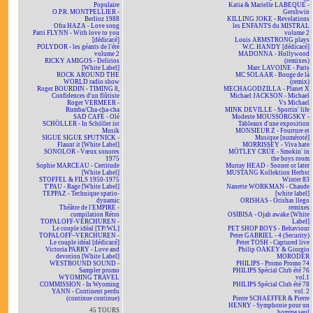
Populaire
Katia & Marielle LABEQUE -
O.P.R. MONTPELLIER -
Gershwin
Berlioz 1988
KILLING JOKE - Revelations
Ofra HAZA - Love song
les ENFANTS du MISTRAL
Patti FLYNN - With love to you
volume 2
[dédicacé]
Louis ARMSTRONG plays
POLYDOR - les géants de l'été
W.C. HANDY [dédicacé]
volume 2
MADONNA - Hollywood
RICKY AMIGOS - Delirios
(remixes)
[White Label]
Marc LAVOINE - Paris
ROCK AROUND THE
MC SOLAAR - Bouge de là
WORLD radio show
(remix)
Roger BOURDIN - TIMING 8,
MECHAGODZILLA - Planet X
Confidences d'un flûtiste
Michael JACKSON - Michael
Roger VERMEER -
Vs Michael
Rumba/Cha-cha-cha
MINK DEVILLE - Sportin' life
SAD CAFÉ - Olé
Modeste MOUSSORGSKY -
SCHÖLLER - In Schöller ist
Tableaux d'une exposition
Musik
MONSIEUR Z - Fourrure et
SIGUE SIGUE SPUTNICK -
Musique [numéroté]
Flaunt it [White Label]
MORRISSEY - Viva hate
SONOLOR - Vœux sonores
MÖTLEY CRÜE - Smokin' in
1975
the boys room
Sophie MARCEAU - Certitude
Murray HEAD - Sooner or later
[White Label]
MUSTANG Kollektion Herbst
STOFFEL & FILS 1950-1975
Winter 83
T'PAU - Rage [White Label]
Nanette WORKMAN - Chaude
TEPPAZ - Technique spatio-
[white label]
dynamic
ORISHAS - Orishas llego
Théâtre de l'EMPIRE -
remixes
compilation Rétro
OSIBISA - Ojah awake [White
TOPALOFF-VERCHUREN -
Label]
Le couple idéal [TP/WL]
PET SHOP BOYS - Behaviour
TOPALOFF~VERCHUREN -
Peter GABRIEL - 4 (Security)
Le couple idéal [dédicacé]
Peter TOSH - Captured live
Victoria PARRY - Love and
Philip OAKEY & Giorgio
devotion [White Label]
MORODER
WESTBOUND SOUND -
PHILIPS - Promo Promo 74
Sampler promo
PHILIPS Spécial Club été 76
WYOMING TRAVEL
vol.1
COMMISSION - In Wyoming
PHILIPS Spécial Club été 78
YANN - Continent perdu
vol. 2
(continue continue)
Pierre SCHAEFFER & Pierre
HENRY - Symphonie pour un
45 TOURS
homme seul