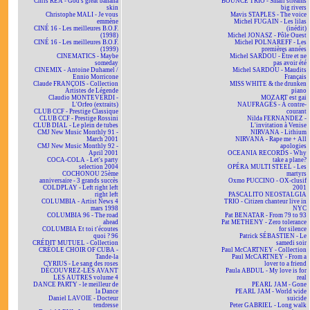
Chris REA - God's great banana
BOUNCE TRIO - Small streams
skin
big rivers
Christophe MALI - Je vous
Mavis STAPLES - The voice
emmène
Michel FUGAIN - Les lilas
CINÉ 16 - Les meilleures B.O.F.
(inédit)
(1998)
Michel JONASZ - Pôle Ouest
CINÉ 16 - Les meilleures B.O.F.
Michel POLNAREFF - Les
(1999)
premières années
CINEMATICS - Maybe
Michel SARDOU - Être et ne
someday
pas avoir été
CINEMIX - Antoine Duhamel /
Michel SARDOU - Maudits
Ennio Morricone
Français
Claude FRANÇOIS - Collection
MISS WHITE & the drunken
Artistes de Légende
piano
Claudio MONTEVERDI -
MOZART est gai
L'Orfeo (extraits)
NAUFRAGÉS - À contre-
CLUB CCF - Prestige Classique
courant
CLUB CCF - Prestige Rossini
Nilda FERNANDEZ -
CLUB DIAL - Le plein de tubes
L'invitation à Venise
CMJ New Music Monthly 91 -
NIRVANA - Lithium
March 2001
NIRVANA - Rape me + All
CMJ New Music Monthly 92 -
apologies
April 2001
OCEANIA RECORDS - Why
COCA-COLA - Let's party
take a plane?
selection 2004
OPÉRA MULTI STEEL - Les
COCHONOU 25ème
martyrs
anniversaire - 3 grands succès
Oxmo PUCCINO - OX-clusif
COLDPLAY - Left right left
2001
right left
PASCALITO NEOSTALGIA
COLUMBIA - Artist News 4
TRIO - Citizen chanteur live in
mars 1998
NYC
COLUMBIA 96 - The road
Pat BENATAR - From 79 to 93
ahead
Pat METHENY - Zero tolerance
COLUMBIA Et toi t'écoutes
for silence
quoi ? 96
Patrick SÉBASTIEN - Le
CRÉDIT MUTUEL - Collection
samedi soir
CRÉOLE CHOIR OF CUBA -
Paul McCARTNEY - Collection
Tande-la
Paul McCARTNEY - From a
CYRIUS - Le sang des roses
lover to a friend
DÉCOUVREZ-LES AVANT
Paula ABDUL - My love is for
LES AUTRES volume 4
real
DANCE PARTY - le meilleur de
PEARL JAM - Gone
la Dance
PEARL JAM - World wide
Daniel LAVOIE - Docteur
suicide
tendresse
Peter GABRIEL - Long walk