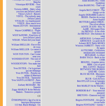
Alain BASHUNG - Osez
Manche
Joséphine
Véronique RIVIÈRE - Tout
Alain BASHUNG - That's all
court
right
Victoria ABRIL - Baby when
Angela McCLUSKEY - The
you kiss me [White Label]
things we do
Viktor LAZLO - Baisers
Angelo DEBARRE/Ludovic
VINYL - The nobody men
BEIER - Paroles de swing
[White Label]
Anne-Sophie
VIVALDI - Le chardonneret
MUTTER/Lambert ORKIS -
VIXEN - How much love
The silver album
Warren ZEVON - Sentimental
AOSTE 20 ANS - Hits 76
hygiene
AqME - Dévisager Dieu
Wayne CAMPBELL - Night
Art MENGO - À tes côtés
time rose
Art MENGO - Des bateaux de
WEST & BYRD - Final kiss of
sang
love [White Label]
ARTHUR H - Le baron noir
WHAM - Where did your heart
ARTHUR H - Le goût du H
go
Ashanti ROY Pablo MOSES
William SHELLER - Fier et fou
Winston JARRETT - Natty will
de vous
fly again
William SHELLER - Le carnet à
AUTECHRE - Cichlisuite
spirale
mechanically reclaimed
WON TON TON - Can I come
BÉNABAR - Le dîner
near you
BABA YAGA - Back in the
WONDER STUFF - The size of
USSR
a cow
BB KING - Grandes mitos
WOODENTOPS - You make me
BBM - City of gold
feel
BEL CANTO - Rumour
Yves DUTEIL - J'ai la guitare
BETWEEN THE BURIED
qui me démange
AND ME - Colors
Yves DUTEIL - Prendre un
BLUE SILVER - Musiques
enfant (à Martine)
d'Algérie
Yves DUTEIL - Tarentelle
BLUR - Girls & boys
Yves SAINT-LAURENT - Paris
Bob DYLAN Live at Carnegie
je t'aime
Hall 1963
Zachary RICHARD - My
Bob MARLEY & the Wailers -
Nanette
Kaya
Ziggy MARLEY & the Melody
BORDERS & 6° - Your musical
Makers - Tomorrow people
passport
BRETONS - Chanson rock été
CD
2007
ÉTHIOPIQUES L'âge d'or de la
Brigitte FONTAINE - Ah que la
musique éthiopienne
vie est belle
113 feat. Black Rénégat - Un
Brigitte FONTAINE + Areski +