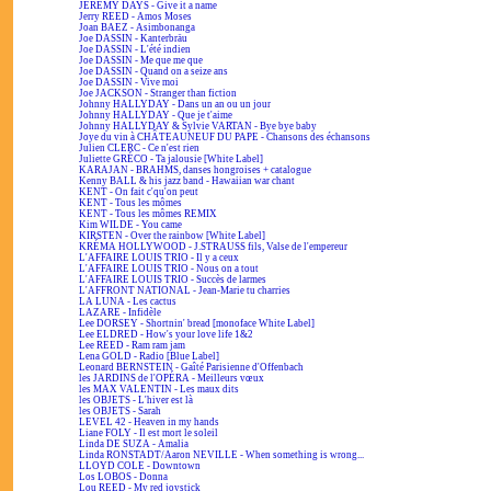
JEREMY DAYS - Give it a name
Jerry REED - Amos Moses
Joan BAEZ - Asimbonanga
Joe DASSIN - Kanterbräu
Joe DASSIN - L'été indien
Joe DASSIN - Me que me que
Joe DASSIN - Quand on a seize ans
Joe DASSIN - Vive moi
Joe JACKSON - Stranger than fiction
Johnny HALLYDAY - Dans un an ou un jour
Johnny HALLYDAY - Que je t'aime
Johnny HALLYDAY & Sylvie VARTAN - Bye bye baby
Joye du vin à CHÂTEAUNEUF DU PAPE - Chansons des échansons
Julien CLERC - Ce n'est rien
Juliette GRÉCO - Ta jalousie [White Label]
KARAJAN - BRAHMS, danses hongroises + catalogue
Kenny BALL & his jazz band - Hawaiian war chant
KENT - On fait c'qu'on peut
KENT - Tous les mômes
KENT - Tous les mômes REMIX
Kim WILDE - You came
KIRSTEN - Over the rainbow [White Label]
KRÉMA HOLLYWOOD - J.STRAUSS fils, Valse de l'empereur
L'AFFAIRE LOUIS TRIO - Il y a ceux
L'AFFAIRE LOUIS TRIO - Nous on a tout
L'AFFAIRE LOUIS TRIO - Succès de larmes
L'AFFRONT NATIONAL - Jean-Marie tu charries
LA LUNA - Les cactus
LAZARE - Infidèle
Lee DORSEY - Shortnin' bread [monoface White Label]
Lee ELDRED - How's your love life 1&2
Lee REED - Ram ram jam
Lena GOLD - Radio [Blue Label]
Leonard BERNSTEIN - Gaîté Parisienne d'Offenbach
les JARDINS de l'OPÉRA - Meilleurs vœux
les MAX VALENTIN - Les maux dits
les OBJETS - L'hiver est là
les OBJETS - Sarah
LEVEL 42 - Heaven in my hands
Liane FOLY - Il est mort le soleil
Linda DE SUZA - Amalia
Linda RONSTADT/Aaron NEVILLE - When something is wrong...
LLOYD COLE - Downtown
Los LOBOS - Donna
Lou REED - My red joystick