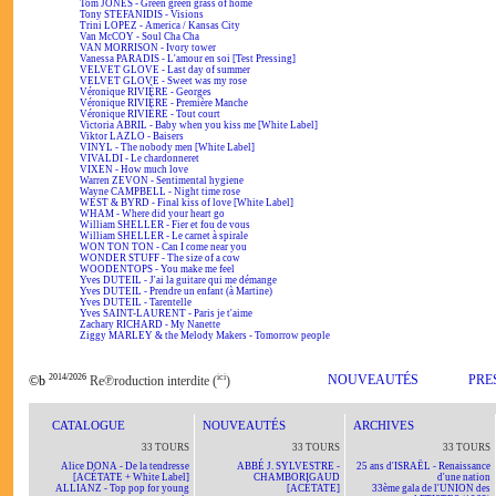
Tom JONES - Green green grass of home
Tony STEFANIDIS - Visions
Trini LOPEZ - America / Kansas City
Van McCOY - Soul Cha Cha
VAN MORRISON - Ivory tower
Vanessa PARADIS - L'amour en soi [Test Pressing]
VELVET GLOVE - Last day of summer
VELVET GLOVE - Sweet was my rose
Véronique RIVIÈRE - Georges
Véronique RIVIÈRE - Première Manche
Véronique RIVIÈRE - Tout court
Victoria ABRIL - Baby when you kiss me [White Label]
Viktor LAZLO - Baisers
VINYL - The nobody men [White Label]
VIVALDI - Le chardonneret
VIXEN - How much love
Warren ZEVON - Sentimental hygiene
Wayne CAMPBELL - Night time rose
WEST & BYRD - Final kiss of love [White Label]
WHAM - Where did your heart go
William SHELLER - Fier et fou de vous
William SHELLER - Le carnet à spirale
WON TON TON - Can I come near you
WONDER STUFF - The size of a cow
WOODENTOPS - You make me feel
Yves DUTEIL - J'ai la guitare qui me démange
Yves DUTEIL - Prendre un enfant (à Martine)
Yves DUTEIL - Tarentelle
Yves SAINT-LAURENT - Paris je t'aime
Zachary RICHARD - My Nanette
Ziggy MARLEY & the Melody Makers - Tomorrow people
2014/2026
ici
NOUVEAUTÉS
PRE
©b
Re℗roduction interdite (
)
CATALOGUE
NOUVEAUTÉS
ARCHIVES
33 TOURS
33 TOURS
33 TOURS
Alice DONA - De la tendresse
ABBÉ J. SYLVESTRE -
25 ans d'ISRAËL - Renaissance
[ACÉTATE + White Label]
CHAMBORIGAUD
d'une nation
ALLIANZ - Top pop for young
[ACÉTATE]
33ème gala de l'UNION des