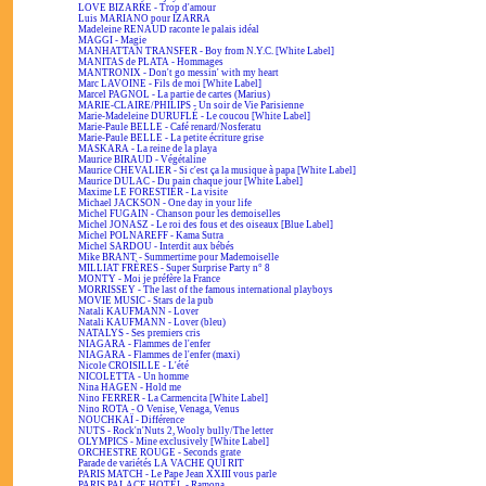
LOVE BIZARRE - Trop d'amour
Luis MARIANO pour IZARRA
Madeleine RENAUD raconte le palais idéal
MAGGI - Magie
MANHATTAN TRANSFER - Boy from N.Y.C. [White Label]
MANITAS de PLATA - Hommages
MANTRONIX - Don't go messin' with my heart
Marc LAVOINE - Fils de moi [White Label]
Marcel PAGNOL - La partie de cartes (Marius)
MARIE-CLAIRE/PHILIPS - Un soir de Vie Parisienne
Marie-Madeleine DURUFLÉ - Le coucou [White Label]
Marie-Paule BELLE - Café renard/Nosferatu
Marie-Paule BELLE - La petite écriture grise
MASKARA - La reine de la playa
Maurice BIRAUD - Végétaline
Maurice CHEVALIER - Si c'est ça la musique à papa [White Label]
Maurice DULAC - Du pain chaque jour [White Label]
Maxime LE FORESTIER - La visite
Michael JACKSON - One day in your life
Michel FUGAIN - Chanson pour les demoiselles
Michel JONASZ - Le roi des fous et des oiseaux [Blue Label]
Michel POLNAREFF - Kama Sutra
Michel SARDOU - Interdit aux bébés
Mike BRANT - Summertime pour Mademoiselle
MILLIAT FRÈRES - Super Surprise Party n° 8
MONTY - Moi je préfère la France
MORRISSEY - The last of the famous international playboys
MOVIE MUSIC - Stars de la pub
Natali KAUFMANN - Lover
Natali KAUFMANN - Lover (bleu)
NATALYS - Ses premiers cris
NIAGARA - Flammes de l'enfer
NIAGARA - Flammes de l'enfer (maxi)
Nicole CROISILLE - L'été
NICOLETTA - Un homme
Nina HAGEN - Hold me
Nino FERRER - La Carmencita [White Label]
Nino ROTA - O Venise, Venaga, Venus
NOUCHKAÏ - Différence
NUTS - Rock'n'Nuts 2, Wooly bully/The letter
OLYMPICS - Mine exclusively [White Label]
ORCHESTRE ROUGE - Seconds grate
Parade de variétés LA VACHE QUI RIT
PARIS MATCH - Le Pape Jean XXIII vous parle
PARIS PALACE HOTEL - Ramona