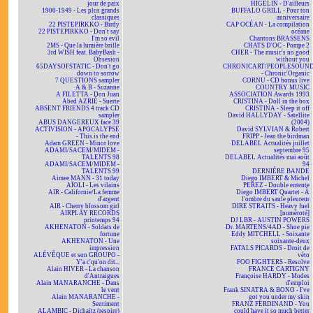
jour de paix
HIGELIN - D'ailleurs
1900-1949 - Les plus grands
BUFFALO GRILL - Pour ton
classiques
anniversaire
22 PISTEPIRKKO - Birdy
CAP OCÉAN - La compilation
22 PISTEPIRKKO - Don't say
océane
I'm so evil
Chantons BRASSENS
2MS - Que la lumière brille
CHATS D'OC - Pompe 2
3rd WISH feat. BabyBash -
CHER - The music's no good
Obsesion
without you
65DAYSOFSTATIC - Don't go
CHRONICART/PEOPLESOUN
down to sorrow
- Chronic'Organic
7 QUESTIONS sampler
CORNU - CD bonus live
A & B - Suzanne
COUNTRY MUSIC
A FILETTA - Don Juan
ASSOCIATION Awards 1993
Abed AZRIÉ - Suerte
CRISTINA - Doll in the box
ABSENT FRIENDS 4 track CD
CRISTINA - Sleep it off
sampler
David HALLYDAY - Satellite
ABUS DANGEREUX face 39
(2004)
ACTIVISION - APOCALYPSE
David SYLVIAN & Robert
- This is the end
FRIPP - Jean the birdman
Adam GREEN - Minor love
DELABEL Actualités juillet
ADAMI/SACEM/MIDEM -
septembre 95
TALENTS 98
DELABEL Actualités mai août
ADAMI/SACEM/MIDEM -
94
TALENTS 99
DERNIÈRE BANDE
Aimee MANN - 31 today
Diego IMBERT & Michel
AÏOLI - Les vilains
PEREZ - Double entente
AIR - Californie/La femme
Diego IMBERT Quartet - À
d'argent
l'ombre du saule pleureur
AIR - Cherry blossom girl
DIRE STRAITS - Heavy fuel
AIRPLAY RECORDS
[numéroté]
printemps 94
DJ LBR - AUSTIN POWERS
AKHENATON - Soldats de
Dr. MARTENS/4AD - Shoe pie
fortune
Eddy MITCHELL - Soixante
AKHENATON - Une
soixante-deux
impression
FATALS PICARDS - Droit de
ALÉVÊQUE et son GROUPO -
véto
Y'a c'qu'on dit...
FOO FIGHTERS - Resolve
Alain HIVER - La chanson
FRANCE CARTIGNY
d'Antraigues
Françoise HARDY - Modes
Alain MANARANCHE - Dans
d'emploi
le vent
Frank SINATRA & BONO - I've
Alain MANARANCHE -
got you under my skin
Sentiment
FRANZ FERDINAND - You
ALAMBIC - Dichaïtz (respire)
could have it so much better