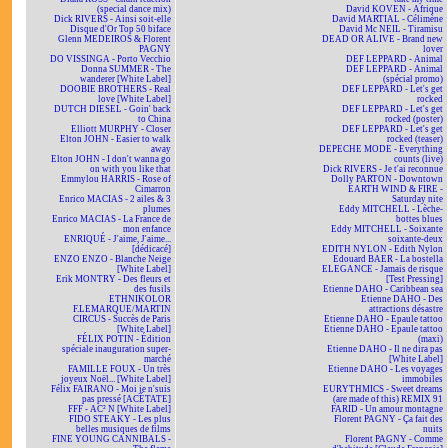
(special dance mix)
David KOVEN - Afrique
Dick RIVERS - Ainsi soit-elle
David MARTIAL - Célimène
Disque d'Or Top 50 biface
David Mc NEIL - Tiramisu
Glenn MEDEIROS & Florent
DEAD OR ALIVE - Brand new
PAGNY
lover
DO VISSINGA - Porto Vecchio
DEF LEPPARD - Animal
Donna SUMMER - The
DEF LEPPARD - Animal
wanderer [White Label]
(spécial promo)
DOOBIE BROTHERS - Real
DEF LEPPARD - Let's get
love [White Label]
rocked
DUTCH DIESEL - Goin' back
DEF LEPPARD - Let's get
to China
rocked (poster)
Elliott MURPHY - Closer
DEF LEPPARD - Let's get
Elton JOHN - Easier to walk
rocked (teaser)
away
DEPECHE MODE - Everything
Elton JOHN - I don't wanna go
counts (live)
on with you like that
Dick RIVERS - Je t'ai reconnue
Emmylou HARRIS - Rose of
Dolly PARTON - Downtown
Cimarron
EARTH WIND & FIRE -
Enrico MACIAS - 2 ailes & 3
Saturday nite
plumes
Eddy MITCHELL - Lèche-
Enrico MACIAS - La France de
bottes blues
mon enfance
Eddy MITCHELL - Soixante
ENRIQUÉ - J'aime, J'aime...
soixante-deux
[dédicacé]
EDITH NYLON - Edith Nylon
ENZO ENZO - Blanche Neige
Edouard BAER - La bostella
[White Label]
ELEGANCE - Jamais de risque
Erik MONTRY - Des fleurs et
[Test Pressing]
des fusils
Etienne DAHO - Caribbean sea
ETHNIKOLOR
Etienne DAHO - Des
F.LEMARQUE/MARTIN
attractions désastre
CIRCUS - Succès de Paris
Etienne DAHO - Epaule tattoo
[White Label]
Etienne DAHO - Epaule tattoo
FÉLIX POTIN - Édition
(maxi)
spéciale inauguration super-
Etienne DAHO - Il ne dira pas
marché
[White Label]
FAMILLE FOUX - Un très
Etienne DAHO - Les voyages
joyeux Noël... [White Label]
immobiles
Félix FAIRANO - Moi je n'suis
EURYTHMICS - Sweet dreams
pas pressé [ACÉTATE]
(are made of this) REMIX 91
FFF - AC² N [White Label]
FARID - Un amour montagne
FIDO STEAKY - Les plus
Florent PAGNY - Ça fait des
belles musiques de films
nuits
FINE YOUNG CANNIBALS -
Florent PAGNY - Comme