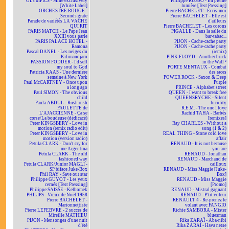
OLYMPICS - Mine exclusively
Philippe RUSSO - En pleine
[White Label]
lumière [Test Pressing]
ORCHESTRE ROUGE -
Pierre BACHELET - Écris-moi
Seconds grate
Pierre BACHELET - Elle est
Parade de variétés LA VACHE
d'ailleurs
QUI RIT
Pierre BACHELET - Les corons
PARIS MATCH - Le Pape Jean
PIGALLE - Dans la salle du
XXIII vous parle
bar-tabac...
PARIS PALACE HOTEL -
PIJON - Cache-cache party
Ramona
PIJON - Cache-cache party
Pascal DANEL - Les neiges du
(remix)
Kilimandjaro
PINK FLOYD - Another brick
PASSION FODDER - I'd sell
in the Wall ²
my soul to God
PORTE MENTAUX - Combat
Patricia KAAS - Une dernière
des races
semaine à New York
POWER ROCK - Saxon & Deep
Paul McCARTNEY - Once upon
Purple
a long ago
PRINCE - Alphabet street
Paul SIMON - The obvious
QUEEN - I want to break free
child
QUEENSRYCHE - Silent
Paula ABDUL - Rush rush
lucidity
PAULETTE de
R.E.M. - The one I love
L'AJACCIENNE - Ça se
Rachid TAHA - Barbès
corse/La boudeuse (dédicacé)
[remixes]
Peter KINGSBERY - Love in
Ray CHARLES - Without a
motion (remix radio edit)
song (1 & 2)
Peter KINGSBERY - Love in
REAL THING - Stone cold love
motion (version radio)
affair
Petula CLARK - Don't cry for
RENAUD - It is not because
me Argentina
you are
Petula CLARK - The old
RENAUD - Jonathan
fashioned way
RENAUD - Marchand de
Petula CLARK/Junior MAGLI -
cailloux
SP biface Juke-Box
RENAUD - Miss Maggie [Juke-
Phil RAY - Save our star
Box]
Philippe GUYOT - Les yeux
RENAUD - Miss Maggie
cernés [Test Pressing]
[Promo]
Philippe SAISSE - Kelbomek
RENAUD - Mistral gagnant
PHILIPS - Vœux de Noël 1958
RENAUD - P'tit voleur
Pierre BACHELET -
RENAULT 4 - Re-prenez le
Marionnettiste
volant avec FANGIO
Pierre LEFEBVRE - 2 succès de
Richie SAMBORA - Mister
Mireille MATHIEU
bluesman
PIJON - Mensonges d'une nuit
Rika ZARAÏ - Aba-nibi
d'été
Rika ZARAÏ - Hava netse