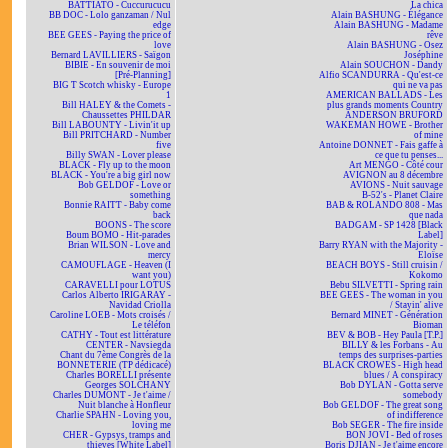
BATTIATO - Cuccurucucu
La chica
BB DOC - Lolo ganzaman / Nul
Alain BASHUNG - Élégance
edge
Alain BASHUNG - Madame
BEE GEES - Paying the price of
rêve
love
Alain BASHUNG - Osez
Bernard LAVILLIERS - Saïgon
Joséphine
BIBIE - En souvenir de moi
Alain SOUCHON - Dandy
[Pré-Planning]
Alfio SCANDURRA - Qu'est-ce
BIG T Scotch whisky - Europe
qui ne va pas
1
AMERICAN BALLADS - Les
Bill HALEY & the Comets -
plus grands moments Country
Chaussettes PHILDAR
ANDERSON BRUFORD
Bill LABOUNTY - Livin'it up
WAKEMAN HOWE - Brother
Bill PRITCHARD - Number
of mine
five
Antoine DONNET - Fais gaffe à
Billy SWAN - Lover please
ce que tu penses...
BLACK - Fly up to the moon
Art MENGO - Côté cour
BLACK - You're a big girl now
AVIGNON au 8 décembre
Bob GELDOF - Love or
AVIONS - Nuit sauvage
something
B-52's - Planet Claire
Bonnie RAITT - Baby come
BAB & ROLANDO 808 - Mas
back
que nada
BOONS - The score
BADGAM - SP 1428 [Black
Boum BOMO - Hit-parades
Label]
Brian WILSON - Love and
Barry RYAN with the Majority -
mercy
Eloïse
CAMOUFLAGE - Heaven (I
BEACH BOYS - Still cruisin /
want you)
Kokomo
CARAVELLI pour LOTUS
Bebu SILVETTI - Spring rain
Carlos Alberto IRIGARAY -
BEE GEES - The woman in you
Navidad Criolla
/ Stayin' alive
Caroline LOEB - Mots croisés /
Bernard MINET - Génération
Le téléfon
Bioman
CATHY - Tout est littérature
BEV & BOB - Hey Paula [T.P.]
CENTER - Navsiegda
BILLY & les Forbans - Au
Chant du 7ème Congrès de la
temps des surprises-parties
BONNETERIE (TP dédicacé)
BLACK CROWES - High head
Charles BORELLI présente
blues / A conspiracy
Georges SOLCHANY
Bob DYLAN - Gotta serve
Charles DUMONT - Je t'aime /
somebody
Nuit blanche à Honfleur
Bob GELDOF - The great song
Charlie SPAHN - Loving you,
of indifference
loving me
Bob SEGER - The fire inside
CHER - Gypsys, tramps and
BON JOVI - Bed of roses
thieves [White Label]
Boris DJIAN - Je t'aime encore