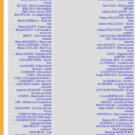
justice
cries
BLACK - Here it comes again
John CALE - Black acetate
BMG 99/11 Hot Sampler
PROMO
BMG News Janvier 1999
Johnny HALLYDAY - Les
Bob DYLAN - Le sampler Rock
duos inédits
and Folk
Johnny HALLYDAY - Rester
Bobby KIMBALL - Hold the
libre
line
Johnny HALLYDAY - Succès
Bonnie RAITT - Come to me
garantis
Bonnie RAITT - Love sneakin'
Johnny HALLYDAY - Un jour
up on you
viendra ²
BRETT - Trois nuits par
Jordi SAVALL/HESPERION
semaine
XXI - Don Quijote de la
Brian McFADDEN - Real to me
Mancha
Brock LANDARS - S.M.D.U.
Julie ZENATTI - À quoi ça sert
Bruno COULAIS - B.O.F. Les
Julie ZENATTI - Mon ami pour
Choristes
la vie
Bryan ADAMS - Summer of 69
KENT - Hagnesta Hill
Bryan ADAMS/Rod
KMFDM - Nihil
STEWART/STING - All for
KYO feat. SITA - Le chemin
love
LA STRADA - La saison des
CACHAREL & Real World
bouffons (en concert)
Records - Gifted
Laurence EQUILBEY -
CADBURY's Top cookies
ACCENTUS/Transcriptions
CAKE - The distance
Lenny KRAVITZ - In-store play
CALI - C'est quand le bonheur ?
sampler
CARHARTT - Old new soul
les MARACAS - Vivants !
Carole KING tribute - Tapestry
les SHERIFF - Le goût du sang
revisited
et des larmes
Caroline LEGRAND - Comme
LITTLE RIVER BAND - If I get
un train qui roule
lucky
CASINO - Maintenant c'est à
Louis BERTIGNAC - Elle &
vous de jouer
Louis/Bertignacoustic
CBS - Demain tout le monde en
MANAU - La tribu de Dana
parlera
MANO NEGRA - Casa Babylon
Céline DION - Live (for the one
Manu CHAO - Si berie m'était
I love)
contéee
CERRUTI 1881 et le cinéma
MANUELA - Faire l'amour une
CESAR COLLECTOR Canal+
dernière fois
CHAMOIS D'OR - Les grandes
Martine ST-CLAIR & Gino
musiques de films
VANNELLI - L'amour est loi
CHEVROLET - Legends
MASSILIA SOUND SYSTEM -
volume 2
Pas d'arrangement
CHOUBENE - Lila
Matthieu MARTOURET