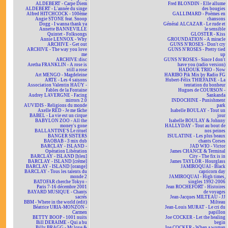
ALDEBERT - Carpe Diem
Fred BLONDIN - Elle allume
ALDEBERT - L'année du singe
des bougies
Alfred HITCHCOCK - 100ème
GALLIMARD - Poèmes en
Angie STONE feat. Snoop
chansons
Dogg - I wanna thank ya
Général ALCAZAR - Le rude et
Annette BANNEVILLE
le sensible
Quintet - Folksongs
GLOSTER - Kiss
Annie LENNOX - Why
GROUNDATION - A miracle
ARCHIVE - Get out
GUNS N'ROSES - Don't cry
ARCHIVE - The way you love
GUNS N'ROSES - Pretty tied
me
up
ARCHIVE:disc
GUNS N'ROSES - Since I don't
Aretha FRANKLIN - A rose is
have you (radio version)
still a rose
HADOUK TRIO - Now
Art MENGO - Magdeleine
HARIBO Pik Mix by Radio FG
ARTE - Les 4 saisons
Hubert-Félix THIÉFAINE - La
Association Valentin HAÜY -
tentation du bonheur
Fables de la Fontaine
Hugues de COURSON -
Audrey LAVERGNE - Facing
Sankanda
mirrors 2.0
INDOCHINE - Punishment
AUVIDIS - Religions du monde
park
Axelle RED - Je me fâche
Isabelle BOULAY - Tout un
BABEL - La vie est un cirque
jour
BABYLON ZOO - All the
Isabelle BOULAY & Johnny
money's gone
HALLYDAY - Tout au bout de
BALLANTINE'S Le rituel
nos peines
BANGER SISTERS
ISULATINE - Les plus beaux
BAOBAB - 3 mix dub
chants Corses
BARCLAY - ISLAND -
JAD WIO - Victor
Opération Libération
James CHANCE & Terminal
BARCLAY - ISLAND [bleu]
City - The fix is in
BARCLAY - ISLAND [crème]
James TAYLOR - Hourglass
BARCLAY - ISLAND [orange]
JAMIROQUAI - Black
BARCLAY - Tous les talents du
capricorn day
monde 2
JAMIROQUAI - High times,
BATOFAR cherche Tokyo -
singles 1992-2006
Paris 7-16 décembre 2001
Jean ROCHEFORT - Histoires
BAYARD MUSIQUE - Chants
de voyages
sacrés
Jean-Jacques MILTEAU - JJ
BBM - Where in the world (edit)
Milteau
Béatrice URIA-MONZON -
Jean-Louis MURAT - Le cri du
Carmen
papillon
BETTY BOOP - 1001 nuits
Joe COCKER - Let the healing
Bill DERAIME - Qui a bu
begin
Billy BRAGG - Mr love &
Joe COCKER - When a woman