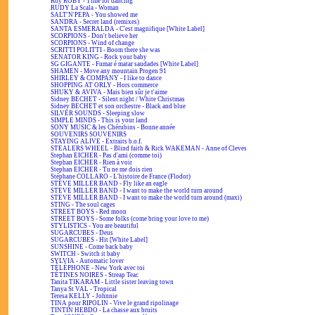
Roy ROBY - Time for dancing
RUDY La Scala - Woman
SALT'N'PEPA - You showed me
SANDRA - Secret land (remixes)
SANTA ESMERALDA - C'est magnifique [White Label]
SCORPIONS - Don't believe her
SCORPIONS - Wind of change
SCRITTI POLITTI - Boom there she was
SENATOR KING - Rock your baby
SG GIGANTE - Fumar é matar saudades [White Label]
SHAMEN - Move any mountain Progen 91
SHIRLEY & COMPANY - I like to dance
SHOPPING AT ORLY - Hors commerce
SHUKY & AVIVA - Mais bien sûr je t'aime
Sidney BECHET - Silent night / White Christmas
Sidney BECHET et son orchestre - Black and blue
SILVER SOUNDS - Sleeping slow
SIMPLE MINDS - This is your land
SONY MUSIC & les Chérubins - Bonne année
SOUVENIRS SOUVENIRS
STAYING ALIVE - Extraits b.o.f.
STEALERS WHEEL - Blind faith & Rick WAKEMAN - Anne of Cleves
Stephan EICHER - Pas d'ami (comme toi)
Stephan EICHER - Rien à voir
Stephan EICHER - Tu ne me dois rien
Stéphane COLLARO - L'histoire de France (Flodor)
STEVE MILLER BAND - Fly like an eagle
STEVE MILLER BAND - I want to make the world turn around
STEVE MILLER BAND - I want to make the world turn around (maxi)
STING - The soul cages
STREET BOYS - Red moon
STREET BOYS - Some folks (come bring your love to me)
STYLISTICS - You are beautiful
SUGARCUBES - Deus
SUGARCUBES - Hit [White Label]
SUNSHINE - Come back baby
SWITCH - Switch it baby
SYLVIA - Automatic lover
TÉLÉPHONE - New York avec toi
TÉTINES NOIRES - Streap Teac
Tanita TIKARAM - Little sister leaving town
Tanya St VAL - Tropical
Teresa KELLY - Johnnie
TINA pour RIPOLIN - Vive le grand ripolinage
TINTIN HEBDO - La chasse aux bruits