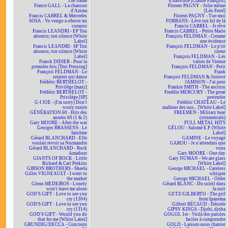
The flame
d'habitude [Claude François]
France GALL - La chanson
Florent PAGNY - Jolie môme
d'Azima
[Léo Ferré]
Francis CABREL & Mercedes
Florent PAGNY - Tue-moi
SOSA - Yo vengo a ofrecer mi
FORBANS - Lève ton ful de là
corazon
Francis CABREL - Je rêve
Francis LEANDRI - EP Ton
Francis CABREL - Petite Marie
absence, ton silence [White
François FELDMAN - Comme
Label]
une évidence
Francis LEANDRI - SP Ton
François FELDMAN - Le p'tit
absence, ton silence [White
cireur
Label]
François FELDMAN - Les
Franck DIDIER - Pour la
valses de Vienne
première fois [Test Pressing]
François FELDMAN - Petit
François FELDMAN - Le
Frank
serpent qui danse
François FELDMAN & Joniece
Frédéric BERTHELOT -
JAMISON - J'ai peur
Privilège [maxi]
Frankie SMITH - The auction
Frédéric BERTHELOT -
Freddie MERCURY - The great
Privilège [SP]
pretender
G-I JOE - (I'm sorry) Don't
Frédéric CHATEAU - Le
worry tonite
malheur des uns... [White Label]
GÉNÉRATION 60 - Hits des
FREEMEN - Military beat
années 60 (1 & 2)
(strumentale)
Gary MOORE - After the war
FULL METAL HITS
Georges BRASSENS - Le
GÉLOU - Salomé E.P. [White
fantôme
Label]
Gérard BLANCHARD - Elle
GAMINE - Le voyage
voulait revoir sa Normandie
GAROU - Je n'attendais que
Gérard BLANCHARD - Rock
vous
Amadour
Gary MOORE - One day
GIANTS OF ROCK - Little
Gary NUMAN - We are glass
Richard & Carl Perkins
[White Label]
GIBSON BROTHERS - Sheela
George MICHAEL - Careless
Gilles VIGNEAULT - I went to
whisper
the market
George MICHAEL - Older
Glenn MEDEIROS - Lonely
Gérard BLANC - Du soleil dans
won't leave me alone
la nuit
GOD'S GIFT - Love to see you
GETZ/GILBERTO - The girl
cry (1304)
from Ipanema
GOD'S GIFT - Love to see you
Gilbert BÉCAUD - Désirée
cry (1314)
GIPSY KINGS - Djobi, djoba
GOD'S GIFT - Would you do
GOGOL 1er - Voilà des paroles
that for me [White Label]
faciles à comprendre
GRUNDIG/DECCA - Concours
GOLD - Laissez-nous chanter