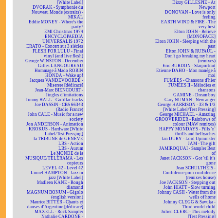
[White Label]
Dizzy GILLESPIE - At
DVORAK - Symphonie du
Newport
Nouveau Monde (extraits) -
DONOVAN - Love is only
MIKAL
feeling
Eddie MONEY - Where's the
EARTH WIND & FIRE - The
party?
very best
EMI Christmas 1974
Elton JOHN - Believe
ENCYCLOPAEDIA
[MONOFACE]
UNIVERSALIS 1972
Elton JOHN - Sleeping with the
ERATO - Concert sur 3 siècles
past
FLESH FOR LULU - Final
Elton JOHN & RUPAUL -
vinyl (and live flesh)
Don't go breaking my heart
George WINSTON - December
(remixes)
Gilles LANGOUREAU
Eric BURDON - Starportrait
Hommage à Mado ROBIN
Etienne DAHO - Mon manège à
HONDA - Wake up!
moi
Jacques VANDEVOORDE -
FUMÉES - Chansons d'hier
Miserere [dédicacé]
FUMÉES II - Mélodies et
Jean-Marc BIENCOURT -
chansons
Jingles d'imitations
GAMINE - Dream boy
Jimmy HALL - Cadillac tracks
Gary NUMAN - New anger
Joe DASSIN - CBS 66343
George HARRISON - 33 & 1/3
(Radio France)
[White Label/Test Pressing]
John CALE - Music for a new
George MICHAEL - Amazing
society
GROOVERIDER - Rainbows of
Jon ANDERSON - Animation
colour (MAW remixes)
KROKUS - Hardware [White
HAPPY MONDAYS - Pills 'n'
Label/Test Pressing]
thrills and bellyaches
la TRIBUNE de GENÈVE
Ian DURY - Lord Upminster
LBS - Action
JAM - The gift
LBS - Aurum
JAMIROQUAI - Sampler Best
Le MONDE de la
of
MUSIQUE/TÉLÉRAMA - Les
Janet JACKSON - Got 'til it's
copieurs
gone
LEVEL 42 - Level 42
Jean SCHULTHEIS -
Lionel HAMPTON - Jazz in
Confidence pour confidence
jazz [White Label]
(remixes house)
Madleen KANE - Rough
Joe JACKSON - Stepping out
diamond
John HIATT - Slow turning
MAGNUM BONUM - Gigolo
Johnny CASH - Water from the
(english version)
wells of home
Maurice BITTER - Chants et
Johnny CLEGG & Savuka -
danses d'Argentine [dédicacé]
Third world child
MAXELL - Rock Sampler
Julien CLERC - This melody
Nathalie CARDONE -
[Test Pressing]