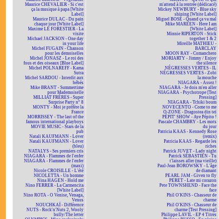
Maurice CHEVALIER - Si c'est
m'attend à la rentrée (dédicacé)
ça la musique à papa [White
Mickey NEWBURY - Blue sky
Label]
shining [White Label]
Maurice DULAC - Du pain
Miguel BOSÉ - Quand ça va mal
chaque jour [White Label]
Mike MAREEN - Here I am
Maxime LE FORESTIER - La
[White Label]
visite
Minnie RIPERTON - Stick
Michael JACKSON - One day
together 1 & 2
in your life
Mireille MATHIEU -
Michel FUGAIN - Chanson
BARCLAY
pour les demoiselles
MOON RAY - Comanchero
Michel JONASZ - Le roi des
MORIARTY - Jimmy / Enjoy
fous et des oiseaux [Blue Label]
the silence
Michel POLNAREFF - Kama
NÉGRESSES VERTES - IL
Sutra
NÉGRESSES VERTES - Zobi
Michel SARDOU - Interdit aux
la mouche
bébés
NIAGARA - Assez !
Mike BRANT - Summertime
NIAGARA - Je dois m'en aller
pour Mademoiselle
NIAGARA - Psychotrope [Test
MILLIAT FRÈRES - Super
Pressing]
Surprise Party n° 8
NIAGARA - Tchiki boum
MONTY - Moi je préfère la
NOVECENTO - Come to me
France
O-ZONE - Dragostea din teï
MORRISSEY - The last of the
PÉPIT' SHOW - Aye Pépito !
famous international playboys
Pascale CHAMBRY - Les mots
MOVIE MUSIC - Stars de la
du jour
pub
Patricia KAAS - Kennedy Rose
Natali KAUFMANN - Lover
(remix)
Natali KAUFMANN - Lover
Patricia KAAS - Regarde les
(bleu)
riches
NATALYS - Ses premiers cris
Patrick JUVET - Lady night
NIAGARA - Flammes de l'enfer
Patrick SÉBASTIEN - Tu
NIAGARA - Flammes de l'enfer
t'laisses aller (ma vieille)
(maxi)
Paul-Jean BOROWSKY - L'âge
Nicole CROISILLE - L'été
de diamant
NICOLETTA - Un homme
PEARL JAM - Given to fly
Nina HAGEN - Hold me
PERET - Late mi corazon
Nino FERRER - La Carmencita
Pete TOWNSHEND - Face the
[White Label]
face
Nino ROTA - O Venise, Venaga,
Phil O'KINS - Chasseur de
Venus
charme
NOUCHKAÏ - Différence
Phil O'KINS - Chasseur de
NUTS - Rock'n'Nuts 2, Wooly
charme [Test Pressing]
bully/The letter
Philippe LAVIL - EP 4 Titres