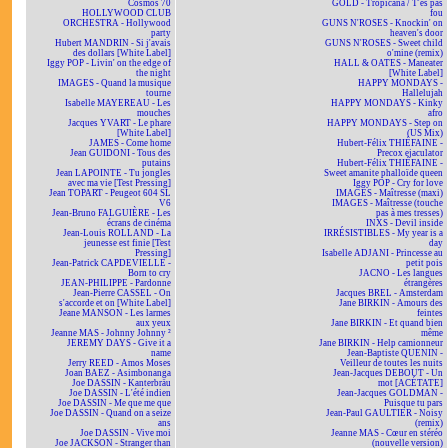
Cosmos 70
GOLD - Tropicana / T'es pas
HOLLYWOOD CLUB
fou
ORCHESTRA - Hollywood
GUNS N'ROSES - Knockin' on
party
heaven's door
Hubert MANDRIN - Si j'avais
GUNS N'ROSES - Sweet child
des dollars [White Label]
o'mine (remix)
Iggy POP - Livin' on the edge of
HALL & OATES - Maneater
the night
[White Label]
IMAGES - Quand la musique
HAPPY MONDAYS -
tourne
Hallelujah
Isabelle MAYEREAU - Les
HAPPY MONDAYS - Kinky
mouches
afro
Jacques YVART - Le phare
HAPPY MONDAYS - Step on
[White Label]
(US Mix)
JAMES - Come home
Hubert-Félix THIÉFAINE -
Jean GUIDONI - Tous des
Precox ejaculator
putains
Hubert-Félix THIÉFAINE -
Jean LAPOINTE - Tu jongles
Sweet amanite phalloïde queen
avec ma vie [Test Pressing]
Iggy POP - Cry for love
Jean TOPART - Peugeot 604 SL
IMAGES - Maîtresse (maxi)
V6
IMAGES - Maîtresse (touche
Jean-Bruno FALGUIÈRE - Les
pas à mes tresses)
écrans de cinéma
INXS - Devil inside
Jean-Louis ROLLAND - La
IRRÉSISTIBLES - My year is a
jeunesse est finie [Test
day
Pressing]
Isabelle ADJANI - Princesse au
Jean-Patrick CAPDEVIELLE -
petit pois
Born to cry
JACNO - Les langues
JEAN-PHILIPPE - Pardonne
étrangères
Jean-Pierre CASSEL - On
Jacques BREL - Amsterdam
s'accorde et on [White Label]
Jane BIRKIN - Amours des
Jeane MANSON - Les larmes
feintes
aux yeux
Jane BIRKIN - Et quand bien
Jeanne MAS - Johnny Johnny ²
même
JEREMY DAYS - Give it a
Jane BIRKIN - Help camionneur
name
Jean-Baptiste QUENIN -
Jerry REED - Amos Moses
Veilleur de toutes les nuits
Joan BAEZ - Asimbonanga
Jean-Jacques DEBOUT - Un
Joe DASSIN - Kanterbräu
mot [ACÉTATE]
Joe DASSIN - L'été indien
Jean-Jacques GOLDMAN -
Joe DASSIN - Me que me que
Puisque tu pars
Joe DASSIN - Quand on a seize
Jean-Paul GAULTIER - Noisy
ans
(remix)
Joe DASSIN - Vive moi
Jeanne MAS - Cœur en stéréo
Joe JACKSON - Stranger than
(nouvelle version)