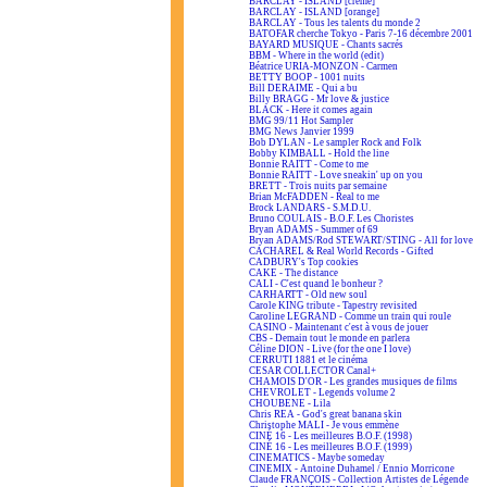
BARCLAY - ISLAND [crème]
BARCLAY - ISLAND [orange]
BARCLAY - Tous les talents du monde 2
BATOFAR cherche Tokyo - Paris 7-16 décembre 2001
BAYARD MUSIQUE - Chants sacrés
BBM - Where in the world (edit)
Béatrice URIA-MONZON - Carmen
BETTY BOOP - 1001 nuits
Bill DERAIME - Qui a bu
Billy BRAGG - Mr love & justice
BLACK - Here it comes again
BMG 99/11 Hot Sampler
BMG News Janvier 1999
Bob DYLAN - Le sampler Rock and Folk
Bobby KIMBALL - Hold the line
Bonnie RAITT - Come to me
Bonnie RAITT - Love sneakin' up on you
BRETT - Trois nuits par semaine
Brian McFADDEN - Real to me
Brock LANDARS - S.M.D.U.
Bruno COULAIS - B.O.F. Les Choristes
Bryan ADAMS - Summer of 69
Bryan ADAMS/Rod STEWART/STING - All for love
CACHAREL & Real World Records - Gifted
CADBURY's Top cookies
CAKE - The distance
CALI - C'est quand le bonheur ?
CARHARTT - Old new soul
Carole KING tribute - Tapestry revisited
Caroline LEGRAND - Comme un train qui roule
CASINO - Maintenant c'est à vous de jouer
CBS - Demain tout le monde en parlera
Céline DION - Live (for the one I love)
CERRUTI 1881 et le cinéma
CESAR COLLECTOR Canal+
CHAMOIS D'OR - Les grandes musiques de films
CHEVROLET - Legends volume 2
CHOUBENE - Lila
Chris REA - God's great banana skin
Christophe MALI - Je vous emmène
CINÉ 16 - Les meilleures B.O.F. (1998)
CINÉ 16 - Les meilleures B.O.F. (1999)
CINEMATICS - Maybe someday
CINEMIX - Antoine Duhamel / Ennio Morricone
Claude FRANÇOIS - Collection Artistes de Légende