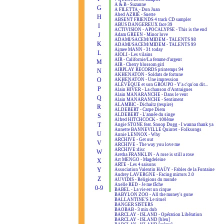
A & B - Suzanne
G
A FILETTA - Don Juan
Abed AZRIÉ - Suerte
H
ABSENT FRIENDS 4 track CD sampler
ABUS DANGEREUX face 39
I
ACTIVISION - APOCALYPSE - This is the end
J
Adam GREEN - Minor love
ADAMI/SACEM/MIDEM - TALENTS 98
K
ADAMI/SACEM/MIDEM - TALENTS 99
Aimee MANN - 31 today
L
AÏOLI - Les vilains
AIR - Californie/La femme d'argent
M
AIR - Cherry blossom girl
AIRPLAY RECORDS printemps 94
N
AKHENATON - Soldats de fortune
O
AKHENATON - Une impression
ALÉVÊQUE et son GROUPO - Y'a c'qu'on dit...
P
Alain HIVER - La chanson d'Antraigues
Alain MANARANCHE - Dans le vent
Q
Alain MANARANCHE - Sentiment
ALAMBIC - Dichaïtz (respire)
R
ALDEBERT - Carpe Diem
ALDEBERT - L'année du singe
S
Alfred HITCHCOCK - 100ème
T
Angie STONE feat. Snoop Dogg - I wanna thank ya
Annette BANNEVILLE Quintet - Folksongs
U
Annie LENNOX - Why
ARCHIVE - Get out
V
ARCHIVE - The way you love me
ARCHIVE:disc
W
Aretha FRANKLIN - A rose is still a rose
Art MENGO - Magdeleine
X
ARTE - Les 4 saisons
Y
Association Valentin HAÜY - Fables de la Fontaine
Audrey LAVERGNE - Facing mirrors 2.0
Z
AUVIDIS - Religions du monde
Axelle RED - Je me fâche
0-9
BABEL - La vie est un cirque
BABYLON ZOO - All the money's gone
BALLANTINE'S Le rituel
BANGER SISTERS
BAOBAB - 3 mix dub
BARCLAY - ISLAND - Opération Libération
BARCLAY - ISLAND [bleu]