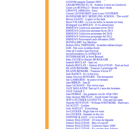
GOOOM sampler summer 2003
GRAMOPHONE 01/10 - Andrew Litton on Gershwin
Grant Lee BUFFALO - Honey don't think
GROOVE ARMADA - Easy
Gustav LEONHARDT joue Louis COUPERIN
HANDSOME BOY MODELING SCHOOL - The world's
Hector ZAZOU - Lights in the dark
Hervé VILARD - La vie est belle, le monde est beau
Hildegard von BINGEN - O vis aeternitatis
HMNEWS Collection automne hiver 2010
HMNEWS Collection automne hiver 2011
HMNEWS Collection printemps été 2010
HMNEWS Collection printemps été 2012
HMNEWS Nouveautés août décembre 2009
HONDA HRV Joy Machine
Hubert-Félix THIÉFAINE - Scandale mélancolique
IAM - Nés sous la même étoile
iJazz @ London Jazz Festival
incontournables CLASSIQUES
INTERMARCHÉ la Ferté Bernard
Irène JACOB lit Haruki MURAKAMI
Isabelle BOULAY - Sans toi
Isabelle BOULAY + Johnny HALLYDAY - Tout au bout 
ISLAND/REMARK - Treasure 2 printemps 96
ISLAND/REMARK - Treasure 4 hiver 97
Jack RADICS - It's in her kiss
James Newton HOWARD - The Interpreter
Jan GARBAREK - In praise of dreams
Jane BIRKIN - Jane B.
Janet JACKSON - The velvet rope
JAZZ MAGAZINE Tant qu'il y aura des hommes
JAZZ Tublieft 3
Jean FERRAT - Ses premiers succès 1958-1961
Jean-Jacques MILTEAU - Sweet home Chicago
JEFF GAUTHIER GOATETTE - One and the same
Jennifer HOYSTON + William WHITMORE - Hallways 
Jill SCOTT - Golden
Jody WATLEY - Everything
Joe COCKER - High time we went
Joe COCKER - Summer in the city
JOHNNIE & JAZZ - Live in Paris
Johnny HALLYDAY - 10 titres de légende
Johnny HALLYDAY - Best of concert
Johnny HALLYDAY - Collector Optic 2000
Johnny HALLYDAY - En concert avec Johnny