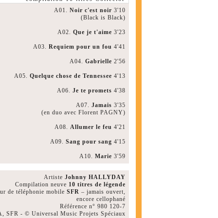
A01.
Noir c'est noir
3'10
(Black is Black)
A02.
Que je t'aime
3'23
A03.
Requiem pour un fou
4'41
A04.
Gabrielle
2'56
A05.
Quelque chose de Tennessee
4'13
A06.
Je te promets
4'38
A07.
Jamais
3'35
(en duo avec Florent PAGNY)
A08.
Allumer le feu
4'21
A09.
Sang pour sang
4'15
A10.
Marie
3'59
Artiste
Johnny HALLYDAY
Compilation neuve
10 titres de légende
eur de téléphonie mobile
SFR
– jamais ouvert,
encore cellophané
Référence n° 980 120-7
 SFR - © Universal Music Projets Spéciaux