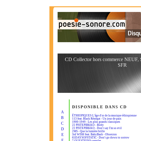
CD Collector hors commerce NEUF, 
SFR
DISPONIBLE DANS CD
A
ÉTHIOPIQUES L'âge d'or de la musique éthiopienne
B
113 feat. Black Rénégat - Un jour de paix
1900-1949 - Les plus grands classiques
C
22 PISTEPIRKKO - Birdy
22 PISTEPIRKKO - Don't say I'm so evil
D
2MS - Que la lumière brille
E
3rd WISH feat. BabyBash - Obsesion
65DAYSOFSTATIC - Don't go down to sorrow
F
7 QUESTIONS sampler