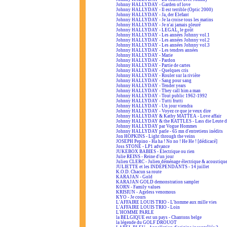
Johnny HALLYDAY - Garden of love
Johnny HALLYDAY - Il est terrible (Optic 2000)
Johnny HALLYDAY - Ja, der Elefant
Johnny HALLYDAY - Je la croise tous les matins
Johnny HALLYDAY - Je n'ai jamais pleuré
Johnny HALLYDAY - LEGAL, le goût
Johnny HALLYDAY - Les années Johnny vol.1
Johnny HALLYDAY - Les années Johnny vol.2
Johnny HALLYDAY - Les années Johnny vol.3
Johnny HALLYDAY - Les tendres années
Johnny HALLYDAY - Marie
Johnny HALLYDAY - Pardon
Johnny HALLYDAY - Partie de cartes
Johnny HALLYDAY - Quelques cris
Johnny HALLYDAY - Rouler sur la rivière
Johnny HALLYDAY - Sang pour sang
Johnny HALLYDAY - Tender years
Johnny HALLYDAY - They call him a man
Johnny HALLYDAY - Tout public 1962-1992
Johnny HALLYDAY - Tutti frutti
Johnny HALLYDAY - Un jour viendra
Johnny HALLYDAY - Voyez ce que je veux dire
Johnny HALLYDAY & Kathy MATTEA - Love affair
Johnny HALLYDAY & the RATTLES - Lass die Leute d
Johnny HALLYDAY par Vogue Hommes
Johnny HALLYDAY parle - 65 mn d'entretiens inédits
Jon HOPKINS - Light through the veins
JOSEPH Pepino - Ha ha ! No no ! He He ! [dédicacé]
Joss STONE - LP1 advance
JUKEBOX BABIES - Électrique ou rien
Julie REINS - Reine d'un jour
Julien CLERC - Julien déménage électrique & acoustiqu
JULIETTE et les INDÉPENDANTS - 14 juillet
K.O.D. Chacun sa route
KARAJAN - Gold
KARAJAN GOLD demonstration sampler
KORN - Family values
KRISIUN - Ageless venomous
KYO - Je cours
L'AFFAIRE LOUIS TRIO - L'homme aux mille vies
L'AFFAIRE LOUIS TRIO - Loin
L'HOMME PARLE
la BELGIQUE est un pays - Chantons belge
la légende du GOLF DROUOT