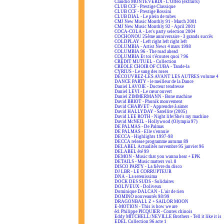
Claudio MONTEVERDI - L'Orfeo (extraits)
CLUB CCF - Prestige Classique
CLUB CCF - Prestige Rossini
CLUB DIAL - Le plein de tubes
CMJ New Music Monthly 91 - March 2001
CMJ New Music Monthly 92 - April 2001
COCA-COLA - Let's party selection 2004
COCHONOU 25ème anniversaire - 3 grands succès
COLDPLAY - Left right left right left
COLUMBIA - Artist News 4 mars 1998
COLUMBIA 96 - The road ahead
COLUMBIA Et toi t'écoutes quoi ? 96
CRÉDIT MUTUEL - Collection
CRÉOLE CHOIR OF CUBA - Tande-la
CYRIUS - Le sang des roses
DÉCOUVREZ-LES AVANT LES AUTRES volume 4
DANCE PARTY - le meilleur de la Dance
Daniel LAVOIE - Docteur tendresse
Daniel LEVI - Le cœur ouvert
Daniel ZIMMERMANN - Bone machine
David BRIOT - Phonik mouvement
David CHARVET - Apprendre à aimer
David HALLYDAY - Satellite (2005)
David LEE ROTH - Night life/She's my machine
David McNEIL - Hollywood (Olympia 97)
DE PALMAS - De Palmas
DE PALMAS - Elle s'ennuie
DECCA - Highlights 1997-98
DECCA release programme autumn 89
DELABEL Actualités novembre 95 janvier 96
DELABEL été 99
DEMON - Music that you wanna hear + EPK
DETAILS - Music matters vol. 8
DISCO PARTY - La fièvre du disco
DJ LBR - LE CORRUPTEUR
DNA - La serenissima
DOCK DES SUDS - Solidaires
DOLIVEUX - Doliveux
Dominique DALCAN - L'air de rien
DOMINO nouveautés 98/99
DRAGONBALL Z + SAILOR MOON
E-MOTION - This is how we are
éd. Philippe PICQUIER - Contes chinois
Eddy MITCHELL/NEVILLE Brothers - Tell it like it is
EDEL Collection 96 acte 1