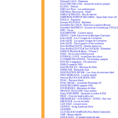
Edouard LALO - Namouna
ELECTRO DELUXE - Sound for eclectic people
ELISTA - Debout
EMI Cool Price - Les authentiques
EMI Music Ressources - Smile
EMILE & IMAGES - Rio de Janvier
EMPEROR NORTON RECORDS - Space baby blast off
ENOLA - Figurines
Enrique IGLESIAS - Bailamos
Ensemble De CÆLIS - Direction Laurence Brisset
Ensemble MATHEUS - Extraits de Griselda par VIVAL
EPIC - Focus
EQUIMINTHE - Country music
ERATO - Chefs d'œuvre de la Musique Classique
Erik SATIE - Les 4 visages de l'orchestre
Erik SATIE - Les quatre visages de l'orchestre
Erik SATIE - The 4 aspects of the orchestra
Eros RAMAZZOTTI - Quanto amore sei
Eros RAMAZZOTTI & Joe COCKER - Difendero
ESPACE Rhythm & Blues - Volume 2
ESSO - Sur la route d'Hollywood
ETERNAL LOVE - le meilleur des slows
F-COMMUNICATIONS - 7th birthday sampler
FAN DE le magazine - CD interview
FARGO sampler 2005
Farid RUSSLAN - Musique de films
FARM JOB - Hokkaïdo rush
FASZINATION MUSIK - Les clous du nouveau label
FATA MORGANA - Le petit monde
Festival BLUES SUR SEINE 2003
FNAC - Parcours black
FNAC MUSIC - Actualités Printemps 93
FOOD RECORDS sampler 1991
FOUR ROSES - Musiques de films
FRANCE TELECOM - Easy techno
Franz SCHUBERT - Quintette à cordes D.956
FRAY - Over my head (cable car)
FREDERICKS + GOLDMAN + JONES - Des vies
FRENCH B - La vie est belle
GAY DAD - Leisure noise
GEFFEN - Swag American Style
GENERIC
GLÜCKLICH SAMPLER (New Beetle Cabriolet)
GMF - Bonus famille
GOLD JAZZ - 12 grands noms du jazz