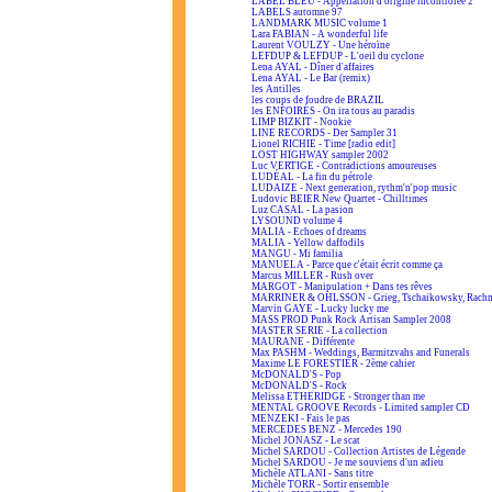
LABEL BLEU - Appellation d'origine incontrôlée 2
LABELS automne 97
LANDMARK MUSIC volume 1
Lara FABIAN - A wonderful life
Laurent VOULZY - Une héroïne
LEFDUP & LEFDUP - L'oeil du cyclone
Lena AYAL - Dîner d'affaires
Lena AYAL - Le Bar (remix)
les Antilles
les coups de foudre de BRAZIL
les ENFOIRÉS - On ira tous au paradis
LIMP BIZKIT - Nookie
LINE RECORDS - Der Sampler 31
Lionel RICHIE - Time [radio edit]
LOST HIGHWAY sampler 2002
Luc VERTIGE - Contradictions amoureuses
LUDÉAL - La fin du pétrole
LUDAIZE - Next generation, rythm'n'pop music
Ludovic BEIER New Quartet - Chilltimes
Luz CASAL - La pasion
LYSOUND volume 4
MALIA - Echoes of dreams
MALIA - Yellow daffodils
MANGU - Mi familia
MANUELA - Parce que c'était écrit comme ça
Marcus MILLER - Rush over
MARGOT - Manipulation + Dans tes rêves
MARRINER & OHLSSON - Grieg, Tschaikowsky, Rach
Marvin GAYE - Lucky lucky me
MASS PROD Punk Rock Artisan Sampler 2008
MASTER SERIE - La collection
MAURANE - Différente
Max PASHM - Weddings, Barmitzvahs and Funerals
Maxime LE FORESTIER - 2ème cahier
McDONALD'S - Pop
McDONALD'S - Rock
Melissa ETHERIDGE - Stronger than me
MENTAL GROOVE Records - Limited sampler CD
MENZEKI - Fais le pas
MERCEDES BENZ - Mercedes 190
Michel JONASZ - Le scat
Michel SARDOU - Collection Artistes de Légende
Michel SARDOU - Je me souviens d'un adieu
Michèle ATLANI - Sans titre
Michèle TORR - Sortir ensemble