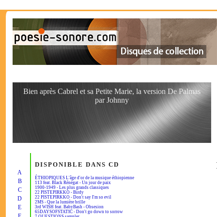
Bien après Cabrel et sa Petite Marie, la version De Palmas
par Johnny
DISPONIBLE DANS CD
A
ÉTHIOPIQUES L'âge d'or de la musique éthiopienne
B
113 feat. Black Rénégat - Un jour de paix
1900-1949 - Les plus grands classiques
C
22 PISTEPIRKKO - Birdy
22 PISTEPIRKKO - Don't say I'm so evil
D
2MS - Que la lumière brille
E
3rd WISH feat. BabyBash - Obsesion
65DAYSOFSTATIC - Don't go down to sorrow
F
7 QUESTIONS sampler