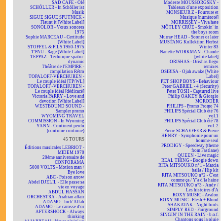
SAD CAFÉ - Olé
Modeste MOUSSORGSKY -
SCHÖLLER - In Schöller ist
Tableaux d'une exposition
Musik
MONSIEUR Z - Fourrure et
SIGUE SIGUE SPUTNICK -
Musique [numéroté]
Flaunt it [White Label]
MORRISSEY - Viva hate
SONOLOR - Vœux sonores
MÖTLEY CRÜE - Smokin' in
1975
the boys room
Sophie MARCEAU - Certitude
Murray HEAD - Sooner or later
[White Label]
MUSTANG Kollektion Herbst
STOFFEL & FILS 1950-1975
Winter 83
T'PAU - Rage [White Label]
Nanette WORKMAN - Chaude
TEPPAZ - Technique spatio-
[white label]
dynamic
ORISHAS - Orishas llego
Théâtre de l'EMPIRE -
remixes
compilation Rétro
OSIBISA - Ojah awake [White
TOPALOFF-VERCHUREN -
Label]
Le couple idéal [TP/WL]
PET SHOP BOYS - Behaviour
TOPALOFF~VERCHUREN -
Peter GABRIEL - 4 (Security)
Le couple idéal [dédicacé]
Peter TOSH - Captured live
Victoria PARRY - Love and
Philip OAKEY & Giorgio
devotion [White Label]
MORODER
WESTBOUND SOUND -
PHILIPS - Promo Promo 74
Sampler promo
PHILIPS Spécial Club été 76
WYOMING TRAVEL
vol.1
COMMISSION - In Wyoming
PHILIPS Spécial Club été 78
YANN - Continent perdu
vol. 2
(continue continue)
Pierre SCHAEFFER & Pierre
HENRY - Symphonie pour un
45 TOURS
homme seul
PRODIGY - Speedway (theme
Éditions musicales LEBRIOT -
from Fastlane)
MIDEM 1970
QUEEN - Live magic
20ème anniversaire de
REAL THING - Boogie down
CONFORAMA
RITA MITSOUKO n°1 - Marcia
5000 VOLTS - Motion man /
baila / Hip kit
Bye love
RITA MITSOUKO n°2 - C'est
ABC - Poison arrow
comme ça / Y'a d'la haine
Abdel DJELIL - Elle passe sa
RITA MITSOUKO n°3 - Andy /
vie en voyage
Les histoires d'A
ABDUL HASSAN
ROXY MUSIC - Avalon
ORCHESTRA - Arabian affair
ROXY MUSIC - Flesh + Blood
ADAMO - Inch'Allah
SHAKATAK - Night birds
ADAMO - Le carosse d'or
SIMPLY RED - Fairground
AFTERSHOCK - Always
SINGIN' IN THE RAIN - b.o.f.
thinking
Chantons sous la pluie