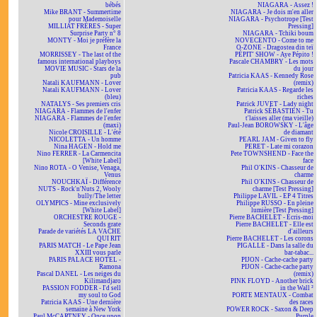
bébés
NIAGARA - Assez !
Mike BRANT - Summertime
NIAGARA - Je dois m'en aller
pour Mademoiselle
NIAGARA - Psychotrope [Test
MILLIAT FRÈRES - Super
Pressing]
Surprise Party n° 8
NIAGARA - Tchiki boum
MONTY - Moi je préfère la
NOVECENTO - Come to me
France
O-ZONE - Dragostea din teï
MORRISSEY - The last of the
PÉPIT' SHOW - Aye Pépito !
famous international playboys
Pascale CHAMBRY - Les mots
MOVIE MUSIC - Stars de la
du jour
pub
Patricia KAAS - Kennedy Rose
Natali KAUFMANN - Lover
(remix)
Natali KAUFMANN - Lover
Patricia KAAS - Regarde les
(bleu)
riches
NATALYS - Ses premiers cris
Patrick JUVET - Lady night
NIAGARA - Flammes de l'enfer
Patrick SÉBASTIEN - Tu
NIAGARA - Flammes de l'enfer
t'laisses aller (ma vieille)
(maxi)
Paul-Jean BOROWSKY - L'âge
Nicole CROISILLE - L'été
de diamant
NICOLETTA - Un homme
PEARL JAM - Given to fly
Nina HAGEN - Hold me
PERET - Late mi corazon
Nino FERRER - La Carmencita
Pete TOWNSHEND - Face the
[White Label]
face
Nino ROTA - O Venise, Venaga,
Phil O'KINS - Chasseur de
Venus
charme
NOUCHKAÏ - Différence
Phil O'KINS - Chasseur de
NUTS - Rock'n'Nuts 2, Wooly
charme [Test Pressing]
bully/The letter
Philippe LAVIL - EP 4 Titres
OLYMPICS - Mine exclusively
Philippe RUSSO - En pleine
[White Label]
lumière [Test Pressing]
ORCHESTRE ROUGE -
Pierre BACHELET - Écris-moi
Seconds grate
Pierre BACHELET - Elle est
Parade de variétés LA VACHE
d'ailleurs
QUI RIT
Pierre BACHELET - Les corons
PARIS MATCH - Le Pape Jean
PIGALLE - Dans la salle du
XXIII vous parle
bar-tabac...
PARIS PALACE HOTEL -
PIJON - Cache-cache party
Ramona
PIJON - Cache-cache party
Pascal DANEL - Les neiges du
(remix)
Kilimandjaro
PINK FLOYD - Another brick
PASSION FODDER - I'd sell
in the Wall ²
my soul to God
PORTE MENTAUX - Combat
Patricia KAAS - Une dernière
des races
semaine à New York
POWER ROCK - Saxon & Deep
Paul McCARTNEY - Once upon
Purple