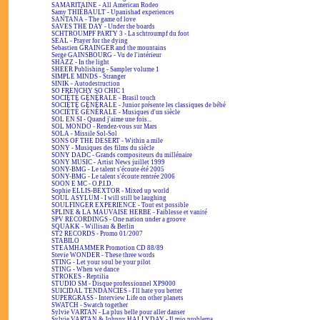
SAMARITAINE - All American Rodeo
Samy THIÉBAULT - Upanishad experiences
SANTANA - The game of love
SAVES THE DAY - Under the boards
SCHTROUMPF PARTY 3 - La schtroumpf du foot
SEAL - Prayer for the dying
Sebastien GRAINGER and the mountains
Serge GAINSBOURG - Vu de l'intérieur
SHAZZ - In the light
SHEER Publishing - Sampler volume 1
SIMPLE MINDS - Stranger
SINIK - Autodestruction
SO FRENCHY SO CHIC 1
SOCIÉTÉ GÉNÉRALE - Brasil touch
SOCIÉTÉ GÉNÉRALE - Junior présente les classiques de bébé
SOCIÉTÉ GÉNÉRALE - Musiques d'un siècle
SOL EN SI - Quand j'aime une fois...
SOL MONDO - Rendez-vous sur Mars
SOLA - Missile Sol-Sol
SONS OF THE DESERT - Within a mile
SONY - Musiques des films du siècle
SONY DADC - Grands compositeurs du millénaire
SONY MUSIC - Artist News juillet 1999
SONY-BMG - Le talent s'écoute été 2005
SONY-BMG - Le talent s'écoute rentrée 2006
SOON E MC - O.P.I.D.
Sophie ELLIS-BEXTOR - Mixed up world
SOUL ASYLUM - I will still be laughing
SOULFINGER EXPERIENCE - Tout est possible
SPLINE & LA MAUVAISE HERBE - Faiblesse et vanité
SPV RECORDINGS - One nation under a groove
SQUAKK - Willisau & Berlin
ST2 RECORDS - Promo 01/2007
STABILO
STEAMHAMMER Promotion CD 88/89
Stevie WONDER - These three words
STING - Let your soul be your pilot
STING - When we dance
STROKES - Reptilia
STUDIO SM - Disque professionnel XP9000
SUICIDAL TENDANCIES - I'll hate you better
SUPERGRASS - Interview Life on other planets
SWATCH - Swatch together
Sylvie VARTAN - La plus belle pour aller danser
Sylvie VARTAN & Johnny HALLYDAY - Il mio problema