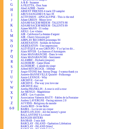
A & B - Suzanne
G
A FILETTA - Don Juan
Abed AZRIÉ - Suerte
H
ABSENT FRIENDS 4 track CD sampler
ABUS DANGEREUX face 39
I
ACTIVISION - APOCALYPSE - This is the end
J
Adam GREEN - Minor love
ADAMI/SACEM/MIDEM - TALENTS 98
K
ADAMI/SACEM/MIDEM - TALENTS 99
Aimee MANN - 31 today
L
AÏOLI - Les vilains
AIR - Californie/La femme d'argent
M
AIR - Cherry blossom girl
AIRPLAY RECORDS printemps 94
N
AKHENATON - Soldats de fortune
O
AKHENATON - Une impression
ALÉVÊQUE et son GROUPO - Y'a c'qu'on dit...
P
Alain HIVER - La chanson d'Antraigues
Alain MANARANCHE - Dans le vent
Q
Alain MANARANCHE - Sentiment
ALAMBIC - Dichaïtz (respire)
R
ALDEBERT - Carpe Diem
ALDEBERT - L'année du singe
S
Alfred HITCHCOCK - 100ème
T
Angie STONE feat. Snoop Dogg - I wanna thank ya
Annette BANNEVILLE Quintet - Folksongs
U
Annie LENNOX - Why
ARCHIVE - Get out
V
ARCHIVE - The way you love me
ARCHIVE:disc
W
Aretha FRANKLIN - A rose is still a rose
Art MENGO - Magdeleine
X
ARTE - Les 4 saisons
Y
Association Valentin HAÜY - Fables de la Fontaine
Audrey LAVERGNE - Facing mirrors 2.0
Z
AUVIDIS - Religions du monde
Axelle RED - Je me fâche
0-9
BABEL - La vie est un cirque
BABYLON ZOO - All the money's gone
BALLANTINE'S Le rituel
BANGER SISTERS
BAOBAB - 3 mix dub
BARCLAY - ISLAND - Opération Libération
BARCLAY - ISLAND [bleu]