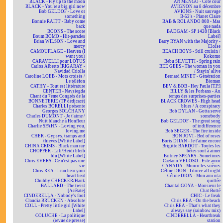
BLACK - Fly up to the moon
Art MENGO - Côté cour
BLACK - You're a big girl now
AVIGNON au 8 décembre
Bob GELDOF - Love or
AVIONS - Nuit sauvage
something
B-52's - Planet Claire
Bonnie RAITT - Baby come
BAB & ROLANDO 808 - Mas
back
que nada
BOONS - The score
BADGAM - SP 1428 [Black
Boum BOMO - Hit-parades
Label]
Brian WILSON - Love and
Barry RYAN with the Majority -
mercy
Eloïse
CAMOUFLAGE - Heaven (I
BEACH BOYS - Still cruisin /
want you)
Kokomo
CARAVELLI pour LOTUS
Bebu SILVETTI - Spring rain
Carlos Alberto IRIGARAY -
BEE GEES - The woman in you
Navidad Criolla
/ Stayin' alive
Caroline LOEB - Mots croisés /
Bernard MINET - Génération
Le téléfon
Bioman
CATHY - Tout est littérature
BEV & BOB - Hey Paula [T.P.]
CENTER - Navsiegda
BILLY & les Forbans - Au
Chant du 7ème Congrès de la
temps des surprises-parties
BONNETERIE (TP dédicacé)
BLACK CROWES - High head
Charles BORELLI présente
blues / A conspiracy
Georges SOLCHANY
Bob DYLAN - Gotta serve
Charles DUMONT - Je t'aime /
somebody
Nuit blanche à Honfleur
Bob GELDOF - The great song
Charlie SPAHN - Loving you,
of indifference
loving me
Bob SEGER - The fire inside
CHER - Gypsys, tramps and
BON JOVI - Bed of roses
thieves [White Label]
Boris DJIAN - Je t'aime encore
CHINA CRISIS - Black man ray
Brigitte BARDOT - Toutes les
CHOPPER - Lili/Heidi bleib
bêtes sont à aimer
blu [White Label]
Britney SPEARS - Sometimes
Chris EVERS - Ce n'est pas une
Caetano VELOSO - Este amor
vie
CANADA - Mourir les sirènes
Chris REA - I can hear your
Céline DION - I drove all night
heart beat
Céline DION - Mon ami m'a
Chubby CHECKER/Hank
quittée
BALLARD - The twist
Chantal GOYA - Monsieur le
[Acétate]
Chat Botté
CINDERELLA - Nobody's fool
CHIC - Le freak
Claudia BRÜCKEN - Absolute
Chris REA - On the beach
COLL - Pretty little girl [White
Chris REA - That's what they
Label]
always say (rainbow mix)
COLUCHE - La politique
CINDERELLA - Heartbreak
(revue de presse)
station