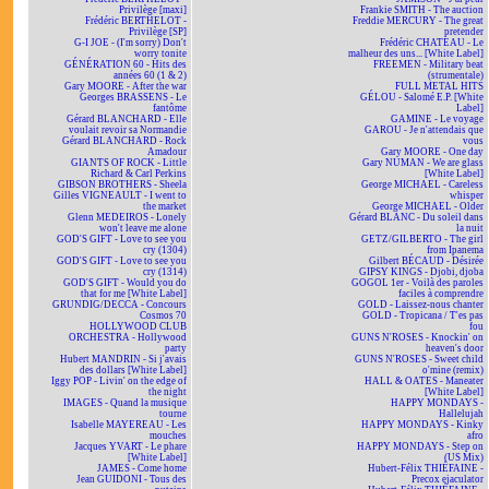
Privilège [maxi]
Frankie SMITH - The auction
Frédéric BERTHELOT -
Freddie MERCURY - The great
Privilège [SP]
pretender
G-I JOE - (I'm sorry) Don't
Frédéric CHATEAU - Le
worry tonite
malheur des uns... [White Label]
GÉNÉRATION 60 - Hits des
FREEMEN - Military beat
années 60 (1 & 2)
(strumentale)
Gary MOORE - After the war
FULL METAL HITS
Georges BRASSENS - Le
GÉLOU - Salomé E.P. [White
fantôme
Label]
Gérard BLANCHARD - Elle
GAMINE - Le voyage
voulait revoir sa Normandie
GAROU - Je n'attendais que
Gérard BLANCHARD - Rock
vous
Amadour
Gary MOORE - One day
GIANTS OF ROCK - Little
Gary NUMAN - We are glass
Richard & Carl Perkins
[White Label]
GIBSON BROTHERS - Sheela
George MICHAEL - Careless
Gilles VIGNEAULT - I went to
whisper
the market
George MICHAEL - Older
Glenn MEDEIROS - Lonely
Gérard BLANC - Du soleil dans
won't leave me alone
la nuit
GOD'S GIFT - Love to see you
GETZ/GILBERTO - The girl
cry (1304)
from Ipanema
GOD'S GIFT - Love to see you
Gilbert BÉCAUD - Désirée
cry (1314)
GIPSY KINGS - Djobi, djoba
GOD'S GIFT - Would you do
GOGOL 1er - Voilà des paroles
that for me [White Label]
faciles à comprendre
GRUNDIG/DECCA - Concours
GOLD - Laissez-nous chanter
Cosmos 70
GOLD - Tropicana / T'es pas
HOLLYWOOD CLUB
fou
ORCHESTRA - Hollywood
GUNS N'ROSES - Knockin' on
party
heaven's door
Hubert MANDRIN - Si j'avais
GUNS N'ROSES - Sweet child
des dollars [White Label]
o'mine (remix)
Iggy POP - Livin' on the edge of
HALL & OATES - Maneater
the night
[White Label]
IMAGES - Quand la musique
HAPPY MONDAYS -
tourne
Hallelujah
Isabelle MAYEREAU - Les
HAPPY MONDAYS - Kinky
mouches
afro
Jacques YVART - Le phare
HAPPY MONDAYS - Step on
[White Label]
(US Mix)
JAMES - Come home
Hubert-Félix THIÉFAINE -
Jean GUIDONI - Tous des
Precox ejaculator