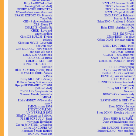
session volume 1
& 2
Billy Joe ROYAL - Test
BIZZL - 12 Sommer Hits 82
Pressing [White Label]
BIZZL - Sommer Hits 83
BOBBY & THE MIDNITES -
BIZZL - Sommer Hits 84
Where the beat meets the street
BIZZL - Tropical Hits 87
BRASIL EXPORT 73 - Brussels
BMG ARIOLA Belgium -
Trade Fair
Bonjour la France
CBS - 4 slows enchaînés
Brian ENO - Ambient 1 - Music
CBS - Slows 87
for airports
CHARLIE - Charlie (5)
Brian ENO - Ambient 4 - On
CHER - Love and
Land
understanding
CBS - Été 73 vol.1
Chris DE BURGH - Flying
Céline DION - I'm alive
colours
Céline DION - My heart will go
Christine McVIE - Love will
on
show us how
CHILL FAC-TORR - Twist
Cliff RICHARD - Now you see
(round'n'round)
me, now you don't
CHURCH - Starfish
COCA-COLA Chansons
CLASH - The Magnificent
COCA-COLA Disco
Seven / The Call Up
COLD CHISEL - East
CULTURE DANCE 7 - House
CONCRETE BLONDE -
Mix
Caroline
CURE - Pornography
DÉCLARATION (fiscale) 1964
DAVE - Dave [White Label]
DELHAY/LECOUDE - Succès
Debbie HARRY - Rockbird
de Paris
DEVO - Q: Are we not men?
Dizzy GILLESPIE - Sonny
DEXYS MIDNIGHT
Rollins / Sonny Stitt sessions
RUNNERS & Kevin Rowland -
Django REINHARDT n°73610
Too-Rye-Ay
[White Label]
Dizzy GILLESPIE - At
DVORAK - Symphonie du
Newport
Nouveau Monde (extraits) -
DONOVAN - Love is only
MIKAL
feeling
Eddie MONEY - Where's the
EARTH WIND & FIRE - The
party?
very best
EMI Christmas 1974
Elton JOHN - Believe
ENCYCLOPAEDIA
[MONOFACE]
UNIVERSALIS 1972
Elton JOHN - Sleeping with the
ERATO - Concert sur 3 siècles
past
FLESH FOR LULU - Final
Elton JOHN & RUPAUL -
vinyl (and live flesh)
Don't go breaking my heart
George WINSTON - December
(remixes)
Gilles LANGOUREAU
Eric BURDON - Starportrait
Hommage à Mado ROBIN
Etienne DAHO - Mon manège à
HONDA - Wake up!
moi