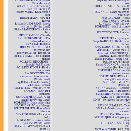
Richard LORD - Rallye Monte-
Everybody needs somebody to
Carlo [dédicacé]
love
Richard LORD - The winning
ROLLING STONES - Paint It,
lion (it's time to go)
Black
Richard MARX - Keep coming
ROMANCE - Dance my way to
back
your heart
Richard MARX - Now and
Rose LAURENS - Africa
forever
ROXY MUSIC - Avalon
Richard SANDERSON - Check
RUN DMC - Walk this way
on the list [White Label]
SCORPIONS - Wind of change
Richard SANDERSON - She's a
(maxi)
lady
SCRITTI POLITTI - Lover to
RICKY AMIGOS - Téquila
fall
RIGHTEOUS BROTHERS -
SEPTEMBER - Cry for you
Unchained melody
Serge GAINSBOURG - Love on
Rika ZARAÏ - Hallelou
the beat
RITA MITSOUKO - Don't
Serge GAINSBOURG & Eddy
forget the nite
MITCHELL - Vieille canaille
Robert PALMER - Happiness
SHEILA - Spacer remix 98 ²
Rod STEWART - This old heart
SHONA - Elodie mon rêve
of mine
Sidney BECHET - Petite fleur /
ROLLING BIDOCHONS -
Dans les rues d'Antibes
Jumpin' Jack Flasque
Sinead O'CONNOR - Jump in
ROLLING STONES - Honky
the river [Test Pressing]
tonk women
SISTER SLEDGE - He's the
Ron GOODWIN - Ces
greatest dancer
merveilleux fous volants...
SISTERS OF MERCY - All
[White Label]
along the watchtower
Roy ROBY - Time for dancing
SISTERS OF MERCY -
RUDY La Scala - Woman
Dominion
SALT'N'PEPA - You showed me
SKUNK ANANSIE - Secretly
SANDRA - Secret land
(Armand van Helden remix)
(remixes)
SMITHEREENS feat. Belinda
SANTA ESMERALDA - C'est
CARLISLE - Blue period
magnifique [White Label]
SONY - Test record for cartridge
SCORPIONS - Don't believe her
file
SCORPIONS - Wind of change
SPANDAU BALLET - True
SCRITTI POLITTI - Boom there
SPARKS - Music that you can
she was
dance to
SENATOR KING - Rock your
SPINNERS - I'll be around
baby
STATUS QUO - Can't give you
SG GIGANTE - Fumar é matar
more
saudades [White Label]
STEEL PULSE - Soul of my
SHAMEN - Move any mountain
soul
Progen 91
Steve WINWOOD - Don't you