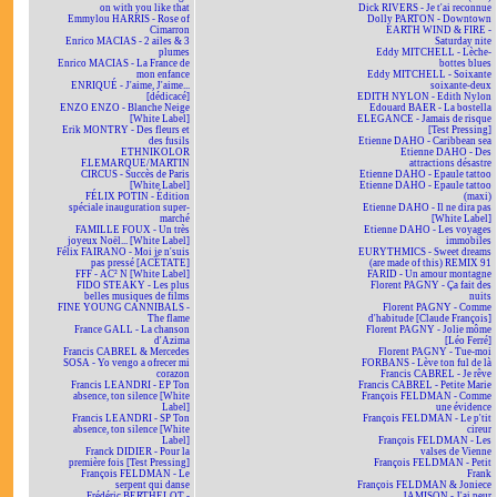
on with you like that
Dick RIVERS - Je t'ai reconnue
Emmylou HARRIS - Rose of
Dolly PARTON - Downtown
Cimarron
EARTH WIND & FIRE -
Enrico MACIAS - 2 ailes & 3
Saturday nite
plumes
Eddy MITCHELL - Lèche-
Enrico MACIAS - La France de
bottes blues
mon enfance
Eddy MITCHELL - Soixante
ENRIQUÉ - J'aime, J'aime...
soixante-deux
[dédicacé]
EDITH NYLON - Edith Nylon
ENZO ENZO - Blanche Neige
Edouard BAER - La bostella
[White Label]
ELEGANCE - Jamais de risque
Erik MONTRY - Des fleurs et
[Test Pressing]
des fusils
Etienne DAHO - Caribbean sea
ETHNIKOLOR
Etienne DAHO - Des
F.LEMARQUE/MARTIN
attractions désastre
CIRCUS - Succès de Paris
Etienne DAHO - Epaule tattoo
[White Label]
Etienne DAHO - Epaule tattoo
FÉLIX POTIN - Édition
(maxi)
spéciale inauguration super-
Etienne DAHO - Il ne dira pas
marché
[White Label]
FAMILLE FOUX - Un très
Etienne DAHO - Les voyages
joyeux Noël... [White Label]
immobiles
Félix FAIRANO - Moi je n'suis
EURYTHMICS - Sweet dreams
pas pressé [ACÉTATE]
(are made of this) REMIX 91
FFF - AC² N [White Label]
FARID - Un amour montagne
FIDO STEAKY - Les plus
Florent PAGNY - Ça fait des
belles musiques de films
nuits
FINE YOUNG CANNIBALS -
Florent PAGNY - Comme
The flame
d'habitude [Claude François]
France GALL - La chanson
Florent PAGNY - Jolie môme
d'Azima
[Léo Ferré]
Francis CABREL & Mercedes
Florent PAGNY - Tue-moi
SOSA - Yo vengo a ofrecer mi
FORBANS - Lève ton ful de là
corazon
Francis CABREL - Je rêve
Francis LEANDRI - EP Ton
Francis CABREL - Petite Marie
absence, ton silence [White
François FELDMAN - Comme
Label]
une évidence
Francis LEANDRI - SP Ton
François FELDMAN - Le p'tit
absence, ton silence [White
cireur
Label]
François FELDMAN - Les
Franck DIDIER - Pour la
valses de Vienne
première fois [Test Pressing]
François FELDMAN - Petit
François FELDMAN - Le
Frank
serpent qui danse
François FELDMAN & Joniece
Frédéric BERTHELOT -
JAMISON - J'ai peur