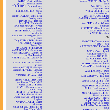
SWITCH - Switch it baby
Vanessa PARADIS - Marilyn &
SYLVIA - Automatic lover
John
TÉLÉPHONE - New York avec
WARNING - Rock
toi
city/Commando
TÉTINES NOIRES - Streap
William SHELLER - Un
Teac
homme heureux
Tanita TIKARAM - Little sister
Youssou N'DOUR & Peter
leaving town
GABRIEL - Shakin' the tree (DJ
Tanya St VAL - Tropical
edit)
Teresa KELLY - Johnnie
Yves SIMON - 2 ou 3 choses
TINA pour RIPOLIN - Vive le
pour elle
grand ripolinage
ZUCCHERO - Diavolo in me
TINTIN HEBDO - La chasse
ZZTOP - Doubleback
aux bruits
ZZTOP - Give it up
Tom JONES - Green green grass
CD
of home
Tony STEFANIDIS - Visions
1969 CLUB - The red album
Trini LOPEZ - America /
4YOU - 4 you
Kansas City
A PERFECT CIRCLE - Mer de
Van McCOY - Soul Cha Cha
noms
VAN MORRISON - Ivory tower
AaRON - Seeds of gold
Vanessa PARADIS - L'amour en
ABC Radio Networks -
soi [Test Pressing]
American TOP 40 # 51
VELVET GLOVE - Last day of
AGNÈS B. & la FNAC -
summer
Dernière Bande
VELVET GLOVE - Sweet was
AKIRISE - Brouiller l'écoute
my rose
ALABAMA 3 - Ain't goin' to
Véronique RIVIÈRE - Georges
Goa
Véronique RIVIÈRE - Première
Alain BASHUNG - Osez
Manche
Joséphine
Véronique RIVIÈRE - Tout
Alain BASHUNG - That's all
court
right
Victoria ABRIL - Baby when
Angela McCLUSKEY - The
you kiss me [White Label]
things we do
Viktor LAZLO - Baisers
Angelo DEBARRE/Ludovic
VINYL - The nobody men
BEIER - Paroles de swing
[White Label]
Anne-Sophie
VIVALDI - Le chardonneret
MUTTER/Lambert ORKIS -
VIXEN - How much love
The silver album
Warren ZEVON - Sentimental
AOSTE 20 ANS - Hits 76
hygiene
AqME - Dévisager Dieu
Wayne CAMPBELL - Night
Art MENGO - À tes côtés
time rose
Art MENGO - Des bateaux de
WEST & BYRD - Final kiss of
sang
love [White Label]