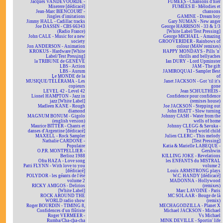
Jacques VANDEVOORDE -
FUMÉES - Chansons d'hier
Miserere [dédicacé]
FUMÉES II - Mélodies et
Jean-Marc BIENCOURT -
chansons
Jingles d'imitations
GAMINE - Dream boy
Jimmy HALL - Cadillac tracks
Gary NUMAN - New anger
Joe DASSIN - CBS 66343
George HARRISON - 33 & 1/3
(Radio France)
[White Label/Test Pressing]
John CALE - Music for a new
George MICHAEL - Amazing
society
GROOVERIDER - Rainbows of
Jon ANDERSON - Animation
colour (MAW remixes)
KROKUS - Hardware [White
HAPPY MONDAYS - Pills 'n'
Label/Test Pressing]
thrills and bellyaches
la TRIBUNE de GENÈVE
Ian DURY - Lord Upminster
LBS - Action
JAM - The gift
LBS - Aurum
JAMIROQUAI - Sampler Best
Le MONDE de la
of
MUSIQUE/TÉLÉRAMA - Les
Janet JACKSON - Got 'til it's
copieurs
gone
LEVEL 42 - Level 42
Jean SCHULTHEIS -
Lionel HAMPTON - Jazz in
Confidence pour confidence
jazz [White Label]
(remixes house)
Madleen KANE - Rough
Joe JACKSON - Stepping out
diamond
John HIATT - Slow turning
MAGNUM BONUM - Gigolo
Johnny CASH - Water from the
(english version)
wells of home
Maurice BITTER - Chants et
Johnny CLEGG & Savuka -
danses d'Argentine [dédicacé]
Third world child
MAXELL - Rock Sampler
Julien CLERC - This melody
Nathalie CARDONE -
[Test Pressing]
Populaire
Katia & Marielle LABEQUE -
O.P.R. MONTPELLIER -
Gershwin
Berlioz 1988
KILLING JOKE - Revelations
Ofra HAZA - Love song
les ENFANTS du MISTRAL
Patti FLYNN - With love to you
volume 2
[dédicacé]
Louis ARMSTRONG plays
POLYDOR - les géants de l'été
W.C. HANDY [dédicacé]
volume 2
MADONNA - Hollywood
RICKY AMIGOS - Delirios
(remixes)
[White Label]
Marc LAVOINE - Paris
ROCK AROUND THE
MC SOLAAR - Bouge de là
WORLD radio show
(remix)
Roger BOURDIN - TIMING 8,
MECHAGODZILLA - Planet X
Confidences d'un flûtiste
Michael JACKSON - Michael
Roger VERMEER -
Vs Michael
Rumba/Cha-cha-cha
MINK DEVILLE - Sportin' life