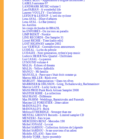
LABEL BLEU - Appellation d'origine incontrôlée 2
LABELS automne 97
LANDMARK MUSIC volume 1
Lara FABIAN - A wonderful life
Laurent VOULZY - Une héroïne
LEFDUP & LEFDUP - L'oeil du cyclone
Lena AYAL - Dîner d'affaires
Lena AYAL - Le Bar (remix)
les Antilles
les coups de foudre de BRAZIL
les ENFOIRÉS - On ira tous au paradis
LIMP BIZKIT - Nookie
LINE RECORDS - Der Sampler 31
Lionel RICHIE - Time [radio edit]
LOST HIGHWAY sampler 2002
Luc VERTIGE - Contradictions amoureuses
LUDÉAL - La fin du pétrole
LUDAIZE - Next generation, rythm'n'pop music
Ludovic BEIER New Quartet - Chilltimes
Luz CASAL - La pasion
LYSOUND volume 4
MALIA - Echoes of dreams
MALIA - Yellow daffodils
MANGU - Mi familia
MANUELA - Parce que c'était écrit comme ça
Marcus MILLER - Rush over
MARGOT - Manipulation + Dans tes rêves
MARRINER & OHLSSON - Grieg, Tschaikowsky, Rachmaninov
Marvin GAYE - Lucky lucky me
MASS PROD Punk Rock Artisan Sampler 2008
MASTER SERIE - La collection
MAURANE - Différente
Max PASHM - Weddings, Barmitzvahs and Funerals
Maxime LE FORESTIER - 2ème cahier
McDONALD'S - Pop
McDONALD'S - Rock
Melissa ETHERIDGE - Stronger than me
MENTAL GROOVE Records - Limited sampler CD
MENZEKI - Fais le pas
MERCEDES BENZ - Mercedes 190
Michel JONASZ - Le scat
Michel SARDOU - Collection Artistes de Légende
Michel SARDOU - Je me souviens d'un adieu
Michèle ATLANI - Sans titre
Michèle TORR - Sortir ensemble