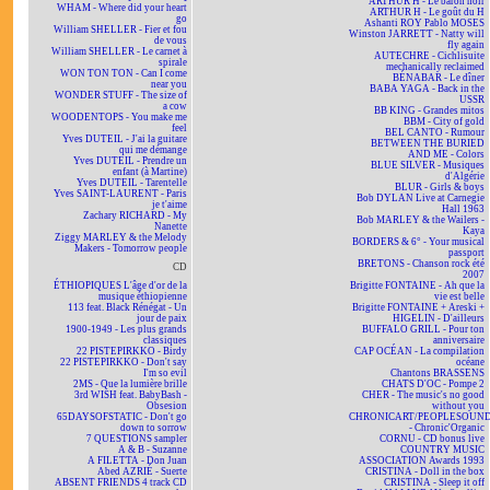
ARTHUR H - Le baron noir
WHAM - Where did your heart
ARTHUR H - Le goût du H
go
Ashanti ROY Pablo MOSES
William SHELLER - Fier et fou
Winston JARRETT - Natty will
de vous
fly again
William SHELLER - Le carnet à
AUTECHRE - Cichlisuite
spirale
mechanically reclaimed
WON TON TON - Can I come
BÉNABAR - Le dîner
near you
BABA YAGA - Back in the
WONDER STUFF - The size of
USSR
a cow
BB KING - Grandes mitos
WOODENTOPS - You make me
BBM - City of gold
feel
BEL CANTO - Rumour
Yves DUTEIL - J'ai la guitare
BETWEEN THE BURIED
qui me démange
AND ME - Colors
Yves DUTEIL - Prendre un
BLUE SILVER - Musiques
enfant (à Martine)
d'Algérie
Yves DUTEIL - Tarentelle
BLUR - Girls & boys
Yves SAINT-LAURENT - Paris
Bob DYLAN Live at Carnegie
je t'aime
Hall 1963
Zachary RICHARD - My
Bob MARLEY & the Wailers -
Nanette
Kaya
Ziggy MARLEY & the Melody
BORDERS & 6° - Your musical
Makers - Tomorrow people
passport
BRETONS - Chanson rock été
CD
2007
ÉTHIOPIQUES L'âge d'or de la
Brigitte FONTAINE - Ah que la
musique éthiopienne
vie est belle
113 feat. Black Rénégat - Un
Brigitte FONTAINE + Areski +
jour de paix
HIGELIN - D'ailleurs
1900-1949 - Les plus grands
BUFFALO GRILL - Pour ton
classiques
anniversaire
22 PISTEPIRKKO - Birdy
CAP OCÉAN - La compilation
22 PISTEPIRKKO - Don't say
océane
I'm so evil
Chantons BRASSENS
2MS - Que la lumière brille
CHATS D'OC - Pompe 2
3rd WISH feat. BabyBash -
CHER - The music's no good
Obsesion
without you
65DAYSOFSTATIC - Don't go
CHRONICART/PEOPLESOUN
down to sorrow
- Chronic'Organic
7 QUESTIONS sampler
CORNU - CD bonus live
A & B - Suzanne
COUNTRY MUSIC
A FILETTA - Don Juan
ASSOCIATION Awards 1993
Abed AZRIÉ - Suerte
CRISTINA - Doll in the box
ABSENT FRIENDS 4 track CD
CRISTINA - Sleep it off