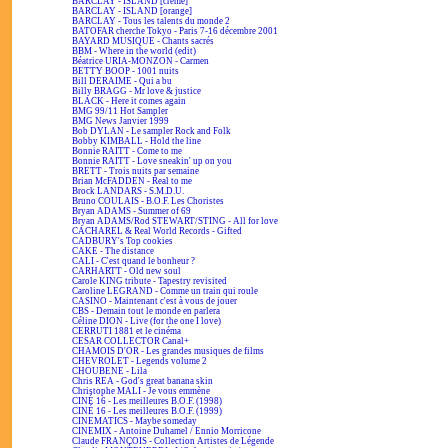
BARCLAY - ISLAND [crème]
BARCLAY - ISLAND [orange]
BARCLAY - Tous les talents du monde 2
BATOFAR cherche Tokyo - Paris 7-16 décembre 2001
BAYARD MUSIQUE - Chants sacrés
BBM - Where in the world (edit)
Béatrice URIA-MONZON - Carmen
BETTY BOOP - 1001 nuits
Bill DERAIME - Qui a bu
Billy BRAGG - Mr love & justice
BLACK - Here it comes again
BMG 99/11 Hot Sampler
BMG News Janvier 1999
Bob DYLAN - Le sampler Rock and Folk
Bobby KIMBALL - Hold the line
Bonnie RAITT - Come to me
Bonnie RAITT - Love sneakin' up on you
BRETT - Trois nuits par semaine
Brian McFADDEN - Real to me
Brock LANDARS - S.M.D.U.
Bruno COULAIS - B.O.F. Les Choristes
Bryan ADAMS - Summer of 69
Bryan ADAMS/Rod STEWART/STING - All for love
CACHAREL & Real World Records - Gifted
CADBURY's Top cookies
CAKE - The distance
CALI - C'est quand le bonheur ?
CARHARTT - Old new soul
Carole KING tribute - Tapestry revisited
Caroline LEGRAND - Comme un train qui roule
CASINO - Maintenant c'est à vous de jouer
CBS - Demain tout le monde en parlera
Céline DION - Live (for the one I love)
CERRUTI 1881 et le cinéma
CESAR COLLECTOR Canal+
CHAMOIS D'OR - Les grandes musiques de films
CHEVROLET - Legends volume 2
CHOUBENE - Lila
Chris REA - God's great banana skin
Christophe MALI - Je vous emmène
CINÉ 16 - Les meilleures B.O.F. (1998)
CINÉ 16 - Les meilleures B.O.F. (1999)
CINEMATICS - Maybe someday
CINEMIX - Antoine Duhamel / Ennio Morricone
Claude FRANÇOIS - Collection Artistes de Légende