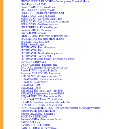
PHONO SUECIA RECORDS - Contemporary Classical Music
PIAS Play it loud 2005
Pierre CLARENCE - Air de fête
PISHROGUES - Indispensable
POLYDOR - Tendances Automne 2001
POLYGRAM - Classics & Jazz
POP & CORN - La fête de la musique
POP & CORN - Les Classiques en chansons
POP & CORN - Noël en chansons
PRETENDERS - I'll stand by you
Princess ERIKA - Calomnie
Prix de ROME lorrains
PROPUL'SON - Printemps de Bourges 2007
PSCHENT All-Star crew MIDEM 2008
PSCHENT MIDEM 2009
PULP - Help the aged
PUTUMAYO - Fiesta Putumayo
PUTUMAYO - Kids
PUTUMAYO - North African groove
PUTUMAYO Grooves 2003
PUTUMAYO World Music - Celebrate the world
QUAKER Energy Mix
QVAR Autohaler - Finement jazz
RADIKAL présente The revolution of cool
Ramon PIPIN - La porte du jardin
Raymond CHANDLER - Le crayon
RED DANCE - Compilation mini CD
RENAISSANCE - Soundtrack album
RENAUD - Master Serie
RENAULT - Jazz
RENAULT - Rock
RENAULT fête la musique - juin 1994
RENAULT Mégane série limitée BOSE
RFM/APÉRICUBE - Moments en Or
RHÔNE-ALPES Music 2012 - France
RICARD - Les titres incontournables de l'été
ROACHFORD - Only to be with you
ROADRUNNER RECORDS - Onde de choc spécial 25ème anniversaire
Robben FORD & the Blue Line
Roberto ALAGNA - Sampler 1
ROCK EN SEINE 2009
Romane SERDA - Mon envers de moi
RROSE SELAVY
RYTHME COLLECTION
SAINT GEORGE et les 7 glaives