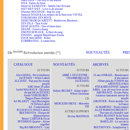
Wasis DIOP - The lord of the feather
WEA - Faites du bruit
Weird Al YANKOVIC - Smells like Nirvana
WET WET WET - Love is all around
Whitney HOUSTON - Step by step
Yannick NOAH & Les enfants de la Terre avec VITTEL
YOKOHAMA ZEN ROCK
ZEHETMAIR QUARTETT - Beethoven, Bruckner...
ZEN ZILA - Tata Aïcha
ZEND AVESTA - One of these days
ZHANÉ - Groove thang
ZIM POUM PLOCK - A fleur de sang
ZINZINS - sampler République Zinzin
ZOUK MACHINE - Kréol
ZURRIBANDA - La mala hora
2014/2026
ici
NOUVEAUTÉS
PRE
©b
Re℗roduction interdite (
)
CATALOGUE
NOUVEAUTÉS
ARCHIVES
33 TOURS
33 TOURS
33 TOURS
Alice DONA - De la tendresse
ABBÉ J. SYLVESTRE -
25 ans d'ISRAËL - Renaissance
[ACÉTATE + White Label]
CHAMBORIGAUD
d'une nation
ALLIANZ - Top pop for young
[ACÉTATE]
33ème gala de l'UNION des
people
ARTISTES (1963)
45 TOURS
AMC feiert 20 jahre
4TH & BROADWAY Sampler
André MALRAUX - Discours
ABBA - Lay all your love on me
Sidney BECHET - Silent night /
de mai 68 [ACÉTATE]
AIR FRANCE - Escale-Party,
White Christmas
André VERCHUREN -
vacances dansantes autour du
Tangos/Pasos-Dobles
monde
CD
Art BLAKEY - Jazz Messengers
AIR INTER - Notre monde c'est
MERCEDES BENZ - Mercedes
70 [White Label]
la France
190
AZ - Compilations
Al MARTINO - Torero (maxi)
85150/85151 [White Labels]
ALAN PARSONS PROJECT -
AUTRES SUPPORTS
BEETHOVEN - Disque de
The turn of a friendly card
démonstration
ALPHA BLONDY & the Solar
Divine MADNESS
Benny CARTER & Oscar
System - Révolution
PETERSON Quartet - Alone
BARCLAY - Le son de la
together
rumeur
Big Bill BROONZY - Last
BEETHOVEN - Symphonies 1