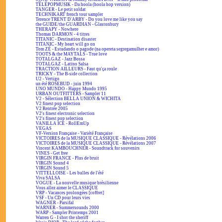
TÉLÉPOPMUSIK - Da hoola (hoola hop version)
TANGER - Le petit soldat
TECHNIKART french tour sampler
Terence TRENT D'ARBY - Do you love me like you say
the GUIDE/the GUARDIAN - Glastonbury
THERAPY - Nowhere
Thomas DARMON - 4 titres
TITANIC - Destination disaster
TITANIC - My heart will go on
Tom ZÉ - Estudando o pagode (na opereta segregamulher e amor)
TOOTS & the MAYTALS - True love
TOTALGAZ - Jazz Bossa
TOTALGAZ - Latino Salsa
TRACTION AILLEURS - Faut qu'ça roule
TRICKY - The B-side collection
U2 - Vertigo
un été ROSEBUD - juin 1994
UNO MUNDO - Happy Mundo 1995
URBAN OUTFITTERS - Sampler 11
V2 - Sélection BELLA UNION & WICHITA
V2 finest pop selection
V2 Rentrée 2005
V2's finest electronic selection
V2's finest pop selection
VANILLA ICE - RollEmUp
VEGAS
VF-Version Française - Variété Française
VICTOIRES de la MUSIQUE CLASSIQUE - Révélations 2006
VICTOIRES de la MUSIQUE CLASSIQUE - Révélations 2007
Vincent KAMBOUCHNER - Soundtrack for souvenirs
VINES - Get free
VIRGIN FRANCE - Plus de bruit
VIRGIN Sound 4
VIRGIN Sound 5
VITTELLOISE - Les bulles de l'été
Viva SALSA
VOGUE - La nouvelle musique brésilienne
Vous allez aimer le CLASSIQUE
VRP - Vacances prolongées [coffret]
VSF - Un CD pour leurs vies
WAGNER - Parsifal
WARNER - Summersounds 2000
WARP - Sampler Printemps 2001
Warren G - I shot the sheriff