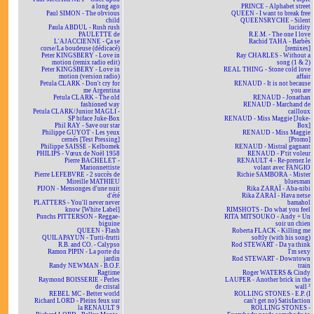
a long ago
PRINCE - Alphabet street
Paul SIMON - The obvious
QUEEN - I want to break free
child
QUEENSRYCHE - Silent
Paula ABDUL - Rush rush
lucidity
PAULETTE de
R.E.M. - The one I love
L'AJACCIENNE - Ça se
Rachid TAHA - Barbès
corse/La boudeuse (dédicacé)
[remixes]
Peter KINGSBERY - Love in
Ray CHARLES - Without a
motion (remix radio edit)
song (1 & 2)
Peter KINGSBERY - Love in
REAL THING - Stone cold love
motion (version radio)
affair
Petula CLARK - Don't cry for
RENAUD - It is not because
me Argentina
you are
Petula CLARK - The old
RENAUD - Jonathan
fashioned way
RENAUD - Marchand de
Petula CLARK/Junior MAGLI -
cailloux
SP biface Juke-Box
RENAUD - Miss Maggie [Juke-
Phil RAY - Save our star
Box]
Philippe GUYOT - Les yeux
RENAUD - Miss Maggie
cernés [Test Pressing]
[Promo]
Philippe SAISSE - Kelbomek
RENAUD - Mistral gagnant
PHILIPS - Vœux de Noël 1958
RENAUD - P'tit voleur
Pierre BACHELET -
RENAULT 4 - Re-prenez le
Marionnettiste
volant avec FANGIO
Pierre LEFEBVRE - 2 succès de
Richie SAMBORA - Mister
Mireille MATHIEU
bluesman
PIJON - Mensonges d'une nuit
Rika ZARAÏ - Aba-nibi
d'été
Rika ZARAÏ - Hava netse
PLATTERS - You'll never never
bamahol
know [White Label]
RIMSHOTS - Do what you feel
Punchs PITTERSON - Reggae-
RITA MITSOUKO - Andy + Un
biguine
soir un chien
QUEEN - Flash
Roberta FLACK - Killing me
QUILAPAYUN - Tutti-frutti
softly (with his song)
R.B. and CO. - Calypso
Rod STEWART - Da ya think
Ramon PIPIN - La porte du
I'm sexy
jardin
Rod STEWART - Downtown
Randy NEWMAN - B.O.F.
train
Ragtime
Roger WATERS & Cindy
Raymond BOISSERIE - Perles
LAUPER - Another brick in the
de cristal
wall ²
REBEL MC - Better world
ROLLING STONES - E.P. (I
Richard LORD - Pleins feux sur
can't get no) Satisfaction
la RENAULT 9
ROLLING STONES -