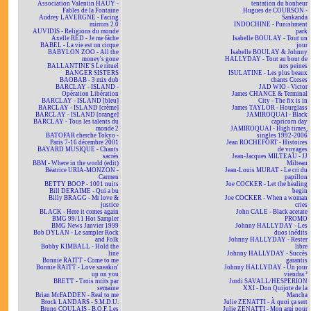
Association Valentin HAÜY -
tentation du bonheur
Fables de la Fontaine
Hugues de COURSON -
Audrey LAVERGNE - Facing
Sankanda
mirrors 2.0
INDOCHINE - Punishment
AUVIDIS - Religions du monde
park
Axelle RED - Je me fâche
Isabelle BOULAY - Tout un
BABEL - La vie est un cirque
jour
BABYLON ZOO - All the
Isabelle BOULAY & Johnny
money's gone
HALLYDAY - Tout au bout de
BALLANTINE'S Le rituel
nos peines
BANGER SISTERS
ISULATINE - Les plus beaux
BAOBAB - 3 mix dub
chants Corses
BARCLAY - ISLAND -
JAD WIO - Victor
Opération Libération
James CHANCE & Terminal
BARCLAY - ISLAND [bleu]
City - The fix is in
BARCLAY - ISLAND [crème]
James TAYLOR - Hourglass
BARCLAY - ISLAND [orange]
JAMIROQUAI - Black
BARCLAY - Tous les talents du
capricorn day
monde 2
JAMIROQUAI - High times,
BATOFAR cherche Tokyo -
singles 1992-2006
Paris 7-16 décembre 2001
Jean ROCHEFORT - Histoires
BAYARD MUSIQUE - Chants
de voyages
sacrés
Jean-Jacques MILTEAU - JJ
BBM - Where in the world (edit)
Milteau
Béatrice URIA-MONZON -
Jean-Louis MURAT - Le cri du
Carmen
papillon
BETTY BOOP - 1001 nuits
Joe COCKER - Let the healing
Bill DERAIME - Qui a bu
begin
Billy BRAGG - Mr love &
Joe COCKER - When a woman
justice
cries
BLACK - Here it comes again
John CALE - Black acetate
BMG 99/11 Hot Sampler
PROMO
BMG News Janvier 1999
Johnny HALLYDAY - Les
Bob DYLAN - Le sampler Rock
duos inédits
and Folk
Johnny HALLYDAY - Rester
Bobby KIMBALL - Hold the
libre
line
Johnny HALLYDAY - Succès
Bonnie RAITT - Come to me
garantis
Bonnie RAITT - Love sneakin'
Johnny HALLYDAY - Un jour
up on you
viendra ²
BRETT - Trois nuits par
Jordi SAVALL/HESPERION
semaine
XXI - Don Quijote de la
Brian McFADDEN - Real to me
Mancha
Brock LANDARS - S.M.D.U.
Julie ZENATTI - À quoi ça sert
Bruno COULAIS - B.O.F. Les
Julie ZENATTI - Mon ami pour