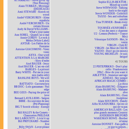
Al JARREAU - Never givin' up
Sophie ELLIS-BEXTOR -
[Test Pressing]
Mixed up world
Alain TURBAN - Mystique
Steve WINWOOD - Talking
[DÉDICACÉ]
back to the night
Amii STEWART - Knock on
Stevie WONDER - Coldchill
wood
TAXXI - Sex and suburban
André VERCHUREN - Alma
suicide
española
Tina TURNER - Break every
André VERCHUREN - Un
rule
certain frisson
TOURNÉE d'ENFOIRÉS -
Andy & David WILLIAMS -
C'est des mecs y chantent
What's your name
U2 - Lemon (Perfecto + Trance
Ann SOREL - Quand j'ai si mal
Mix)
Annie CORDY - Le rock à
Véronique SANSON - Moi, le
Médor [White Label]
venin
ANTAR - Les Fables de la
VIRGIN - Club 82
Fontaine
VIRGIN - les Must de l'été 86
Antoine GIACOMONI - Vieni
YAZOO - Don't go (re-mixes)
vieni
YOUNG MICHELIN - Je suis
ANYA - One word
fatigué
ATTENTION À LA MARCHE
- Slow d'enfer
45 TOURS
Axel BAUER - Jessy
Axel BAUER - L'arc-en-ciel
22 PISTEPIRKKO - Don't play
BARGES - La pitxuri
cello / Frankenstein
Barry WHITE - Put me in your
2PAC - How do you want it
mix (radio edit)
ABLETTES - Jeunesse sauvage
BASSLINE BOYS - We will
ADIDAS - Sky jumper
rock you
AFRICAN MAGIC COMBO -
BATTIATO - Cuccurucucu
La chica
BB DOC - Lolo ganzaman / Nul
Alain BASHUNG - Élégance
edge
Alain BASHUNG - Madame
BEE GEES - Paying the price of
rêve
love
Alain BASHUNG - Osez
Bernard LAVILLIERS - Saïgon
Joséphine
BIBIE - En souvenir de moi
Alain SOUCHON - Dandy
[Pré-Planning]
Alfio SCANDURRA - Qu'est-ce
BIG T Scotch whisky - Europe
qui ne va pas
1
AMERICAN BALLADS - Les
Bill HALEY & the Comets -
plus grands moments Country
Chaussettes PHILDAR
ANDERSON BRUFORD
Bill LABOUNTY - Livin'it up
WAKEMAN HOWE - Brother
Bill PRITCHARD - Number
of mine
five
Antoine DONNET - Fais gaffe à
Billy SWAN - Lover please
ce que tu penses...