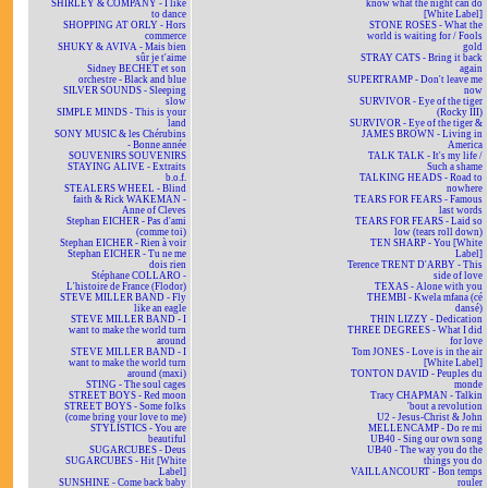
SHIRLEY & COMPANY - I like
know what the night can do
to dance
[White Label]
SHOPPING AT ORLY - Hors
STONE ROSES - What the
commerce
world is waiting for / Fools
SHUKY & AVIVA - Mais bien
gold
sûr je t'aime
STRAY CATS - Bring it back
Sidney BECHET et son
again
orchestre - Black and blue
SUPERTRAMP - Don't leave me
SILVER SOUNDS - Sleeping
now
slow
SURVIVOR - Eye of the tiger
SIMPLE MINDS - This is your
(Rocky III)
land
SURVIVOR - Eye of the tiger &
SONY MUSIC & les Chérubins
JAMES BROWN - Living in
- Bonne année
America
SOUVENIRS SOUVENIRS
TALK TALK - It's my life /
STAYING ALIVE - Extraits
Such a shame
b.o.f.
TALKING HEADS - Road to
STEALERS WHEEL - Blind
nowhere
faith & Rick WAKEMAN -
TEARS FOR FEARS - Famous
Anne of Cleves
last words
Stephan EICHER - Pas d'ami
TEARS FOR FEARS - Laid so
(comme toi)
low (tears roll down)
Stephan EICHER - Rien à voir
TEN SHARP - You [White
Stephan EICHER - Tu ne me
Label]
dois rien
Terence TRENT D'ARBY - This
Stéphane COLLARO -
side of love
L'histoire de France (Flodor)
TEXAS - Alone with you
STEVE MILLER BAND - Fly
THEMBI - Kwela mfana (cé
like an eagle
dansé)
STEVE MILLER BAND - I
THIN LIZZY - Dedication
want to make the world turn
THREE DEGREES - What I did
around
for love
STEVE MILLER BAND - I
Tom JONES - Love is in the air
want to make the world turn
[White Label]
around (maxi)
TONTON DAVID - Peuples du
STING - The soul cages
monde
STREET BOYS - Red moon
Tracy CHAPMAN - Talkin
STREET BOYS - Some folks
'bout a revolution
(come bring your love to me)
U2 - Jesus-Christ & John
STYLISTICS - You are
MELLENCAMP - Do re mi
beautiful
UB40 - Sing our own song
SUGARCUBES - Deus
UB40 - The way you do the
SUGARCUBES - Hit [White
things you do
Label]
VAILLANCOURT - Bon temps
SUNSHINE - Come back baby
rouler