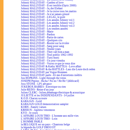
Johnny HALLYDAY - Garden of love
Johnny HALLYDAY - Il est terrible (Optic 2000)
Johnny HALLYDAY - Ja, der Elefant
Johnny HALLYDAY - Je la croise tous les matins
Johnny HALLYDAY - Je n'ai jamais pleuré
Johnny HALLYDAY - LEGAL, le goût
Johnny HALLYDAY - Les années Johnny vol.1
Johnny HALLYDAY - Les années Johnny vol.2
Johnny HALLYDAY - Les années Johnny vol.3
Johnny HALLYDAY - Les tendres années
Johnny HALLYDAY - Marie
Johnny HALLYDAY - Pardon
Johnny HALLYDAY - Partie de cartes
Johnny HALLYDAY - Quelques cris
Johnny HALLYDAY - Rouler sur la rivière
Johnny HALLYDAY - Sang pour sang
Johnny HALLYDAY - Tender years
Johnny HALLYDAY - They call him a man
Johnny HALLYDAY - Tout public 1962-1992
Johnny HALLYDAY - Tutti frutti
Johnny HALLYDAY - Un jour viendra
Johnny HALLYDAY - Voyez ce que je veux dire
Johnny HALLYDAY & Kathy MATTEA - Love affair
Johnny HALLYDAY & the RATTLES - Lass die Leute doch reden
Johnny HALLYDAY par Vogue Hommes
Johnny HALLYDAY parle - 65 mn d'entretiens inédits
Jon HOPKINS - Light through the veins
JOSEPH Pepino - Ha ha ! No no ! He He ! [dédicacé]
Joss STONE - LP1 advance
JUKEBOX BABIES - Électrique ou rien
Julie REINS - Reine d'un jour
Julien CLERC - Julien déménage électrique & acoustique
JULIETTE et les INDÉPENDANTS - 14 juillet
K.O.D. Chacun sa route
KARAJAN - Gold
KARAJAN GOLD demonstration sampler
KORN - Family values
KRISIUN - Ageless venomous
KYO - Je cours
L'AFFAIRE LOUIS TRIO - L'homme aux mille vies
L'AFFAIRE LOUIS TRIO - Loin
L'HOMME PARLE
la BELGIQUE est un pays - Chantons belge
la légende du GOLF DROUOT