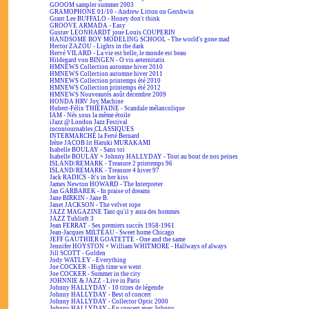
GOOOM sampler summer 2003
GRAMOPHONE 01/10 - Andrew Litton on Gershwin
Grant Lee BUFFALO - Honey don't think
GROOVE ARMADA - Easy
Gustav LEONHARDT joue Louis COUPERIN
HANDSOME BOY MODELING SCHOOL - The world's gone mad
Hector ZAZOU - Lights in the dark
Hervé VILARD - La vie est belle, le monde est beau
Hildegard von BINGEN - O vis aeternitatis
HMNEWS Collection automne hiver 2010
HMNEWS Collection automne hiver 2011
HMNEWS Collection printemps été 2010
HMNEWS Collection printemps été 2012
HMNEWS Nouveautés août décembre 2009
HONDA HRV Joy Machine
Hubert-Félix THIÉFAINE - Scandale mélancolique
IAM - Nés sous la même étoile
iJazz @ London Jazz Festival
incontournables CLASSIQUES
INTERMARCHÉ la Ferté Bernard
Irène JACOB lit Haruki MURAKAMI
Isabelle BOULAY - Sans toi
Isabelle BOULAY + Johnny HALLYDAY - Tout au bout de nos peines
ISLAND/REMARK - Treasure 2 printemps 96
ISLAND/REMARK - Treasure 4 hiver 97
Jack RADICS - It's in her kiss
James Newton HOWARD - The Interpreter
Jan GARBAREK - In praise of dreams
Jane BIRKIN - Jane B.
Janet JACKSON - The velvet rope
JAZZ MAGAZINE Tant qu'il y aura des hommes
JAZZ Tublieft 3
Jean FERRAT - Ses premiers succès 1958-1961
Jean-Jacques MILTEAU - Sweet home Chicago
JEFF GAUTHIER GOATETTE - One and the same
Jennifer HOYSTON + William WHITMORE - Hallways of always
Jill SCOTT - Golden
Jody WATLEY - Everything
Joe COCKER - High time we went
Joe COCKER - Summer in the city
JOHNNIE & JAZZ - Live in Paris
Johnny HALLYDAY - 10 titres de légende
Johnny HALLYDAY - Best of concert
Johnny HALLYDAY - Collector Optic 2000
Johnny HALLYDAY - En concert avec Johnny