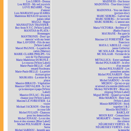
Los LOBOS - Donna
MADNESS - Our house
Lou REED - My red joystick
MADONNA - True blue (vinyl
LOVE BIZARRE - Trop
bleu)
d'amour
MADONNA - You can dance
Luis MARIANO pour IZARRA
(picture-disc)
Madeleine RENAUD raconte le
MARC SEBERG - Galver'ran
palais idéal
MARC SEBERG - Je t'accorde
MAGGI - Magie
MARC SEBERG - L'amour aux
MANHATTAN TRANSFER -
trousses
Boy from N.Y.C. [White Label]
Maria VICTORIA - Boléros n° 2
MANITAS de PLATA -
(Radio France)
Hommages
MAURANE - Pas gaie la
MANTRONIX - Don't go
pagaille
messin' with my heart
Maxime LE FORESTIER - San
Marc LAVOINE - Fils de moi
Francisco
[White Label]
MAYA L'ABEILLE - vinyl
Marcel PAGNOL - La partie de
jaune Collector
cartes (Marius)
MC SOLAAR - Bouge de là
MARIE-CLAIRE/PHILIPS - Un
MC SOLAAR - Victime de la
soir de Vie Parisienne
mode
Marie-Madeleine DURUFLÉ -
METALLICA - Enter sandman
Le coucou [White Label]
Michel POLNAREFF - Je rêve
Marie-Paule BELLE - Café
d'un monde
renard/Nosferatu
Michel POLNAREFF - Les
Marie-Paule BELLE - La petite
premières années
écriture grise
Michel POLNAREFF - Tout
MASKARA - La reine de la
tout pour ma chérie
playa
Michel SARDOU - Je vole
Maurice BIRAUD - Végétaline
MICHOU - Qu'est-ce qui
Maurice CHEVALIER - Si c'est
m'attend à la rentrée (dédicacé)
ça la musique à papa [White
Mickey NEWBURY - Blue sky
Label]
shining [White Label]
Maurice DULAC - Du pain
Miguel BOSÉ - Quand ça va mal
chaque jour [White Label]
Mike MAREEN - Here I am
Maxime LE FORESTIER - La
[White Label]
visite
Minnie RIPERTON - Stick
Michael JACKSON - One day
together 1 & 2
in your life
Mireille MATHIEU -
Michel FUGAIN - Chanson
BARCLAY
pour les demoiselles
MOON RAY - Comanchero
Michel JONASZ - Le roi des
MORIARTY - Jimmy / Enjoy
fous et des oiseaux [Blue Label]
the silence
Michel POLNAREFF - Kama
NÉGRESSES VERTES - IL
Sutra
NÉGRESSES VERTES - Zobi
Michel SARDOU - Interdit aux
la mouche