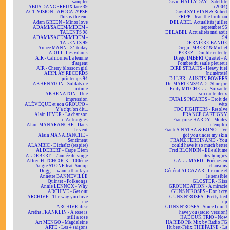
sampler
David HALLYDAY - Satellite
ABUS DANGEREUX face 39
(2004)
ACTIVISION - APOCALYPSE
David SYLVIAN & Robert
- This is the end
FRIPP - Jean the birdman
Adam GREEN - Minor love
DELABEL Actualités juillet
ADAMI/SACEM/MIDEM -
septembre 95
TALENTS 98
DELABEL Actualités mai août
ADAMI/SACEM/MIDEM -
94
TALENTS 99
DERNIÈRE BANDE
Aimee MANN - 31 today
Diego IMBERT & Michel
AÏOLI - Les vilains
PEREZ - Double entente
AIR - Californie/La femme
Diego IMBERT Quartet - À
d'argent
l'ombre du saule pleureur
AIR - Cherry blossom girl
DIRE STRAITS - Heavy fuel
AIRPLAY RECORDS
[numéroté]
printemps 94
DJ LBR - AUSTIN POWERS
AKHENATON - Soldats de
Dr. MARTENS/4AD - Shoe pie
fortune
Eddy MITCHELL - Soixante
AKHENATON - Une
soixante-deux
impression
FATALS PICARDS - Droit de
ALÉVÊQUE et son GROUPO -
véto
Y'a c'qu'on dit...
FOO FIGHTERS - Resolve
Alain HIVER - La chanson
FRANCE CARTIGNY
d'Antraigues
Françoise HARDY - Modes
Alain MANARANCHE - Dans
d'emploi
le vent
Frank SINATRA & BONO - I've
Alain MANARANCHE -
got you under my skin
Sentiment
FRANZ FERDINAND - You
ALAMBIC - Dichaïtz (respire)
could have it so much better
ALDEBERT - Carpe Diem
Fred BLONDIN - Elle allume
ALDEBERT - L'année du singe
des bougies
Alfred HITCHCOCK - 100ème
GALLIMARD - Poèmes en
Angie STONE feat. Snoop
chansons
Dogg - I wanna thank ya
Général ALCAZAR - Le rude et
Annette BANNEVILLE
le sensible
Quintet - Folksongs
GLOSTER - Kiss
Annie LENNOX - Why
GROUNDATION - A miracle
ARCHIVE - Get out
GUNS N'ROSES - Don't cry
ARCHIVE - The way you love
GUNS N'ROSES - Pretty tied
me
up
ARCHIVE:disc
GUNS N'ROSES - Since I don't
Aretha FRANKLIN - A rose is
have you (radio version)
still a rose
HADOUK TRIO - Now
Art MENGO - Magdeleine
HARIBO Pik Mix by Radio FG
ARTE - Les 4 saisons
Hubert-Félix THIÉFAINE - La