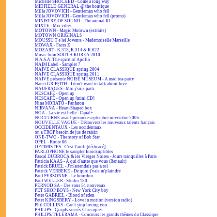
Michelle SHOCKED - Come a long way
MIDFIELD GENERAL @ the boutique
Milla JOVOVICH - Gentleman who fell
Milla JOVOVICH - Gentleman who fell (promo)
MINISTRY OF SOUND - The annual III
MIXTE - Mix vibes
MOTOWN - Magic Motown (extraits)
MOTOWN ORIGINALS
MOUSSU T e lei Jovents - Mademoiselle Marseille
MOWAX - Faces Z
MOZART - K.313, K.314 & K.622
Music from SOUTH KOREA 2010
N.A.S.A. The spirit of Apollo
NAIM Label - Sampler 7
NAÏVE CLASSIQUE spring 2004
NAÏVE CLASSIQUE spring 2011
NAÏVE présente NOISE MUSEUM - A mad tea-party
Nanci GRIFFITH - I don't want to talk about love
NAUFRAGÉS - Moi j'suis parti
NESCAFÉ - Open up
NESCAFÉ - Open up [mini CD]
Nina MORATO - Fanfaron
NIRVANA - Heart-Shaped box
NOA - La vie est belle - Canal+
NOCTURNE avant-première septembre-novembre 2005
NOUVELLE VAGUE - Découvrez les nouveaux talents français
OCCIDENTAUX - Les occidentaux
on a TROP besoin de jus de raisin
ONE-TWO - The story of Bob Star
OPEL - Route 66
OPTIMISTES - C'est l'aïoli [dédicacé]
PARLOPHONE le sampler Inrockuptibles
Pascal DUBROCA & les Vierges Noires - Jours tranquilles à Paris
Patricia KAAS - À qui d'autre que vous (Renault)
Patrick BRUEL - J'm'attendais pas à toi
Patrick VERBEKE - De quoi j'vais m'plaindre
Paul PERSONNE - Le bourdon
Paul WELLER - Studio 150
PERNOD SA - Des sons 51 nouveaux
PET SHOP BOYS - New York City boy
Peter GABRIEL - Blood of eden
Peter KINGSBERY - Love in motion (version radio)
Phil COLLINS - Can't stop loving you
PHILIPS - Grands succès Classiques
PHILIPS/TÉLÉRAMA - Concours les grands thèmes du Classique