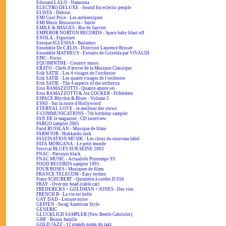
Edouard LALO - Namouna
ELECTRO DELUXE - Sound for eclectic people
ELISTA - Debout
EMI Cool Price - Les authentiques
EMI Music Ressources - Smile
EMILE & IMAGES - Rio de Janvier
EMPEROR NORTON RECORDS - Space baby blast off
ENOLA - Figurines
Enrique IGLESIAS - Bailamos
Ensemble De CÆLIS - Direction Laurence Brisset
Ensemble MATHEUS - Extraits de Griselda par VIVALDI
EPIC - Focus
EQUIMINTHE - Country music
ERATO - Chefs d'œuvre de la Musique Classique
Erik SATIE - Les 4 visages de l'orchestre
Erik SATIE - Les quatre visages de l'orchestre
Erik SATIE - The 4 aspects of the orchestra
Eros RAMAZZOTTI - Quanto amore sei
Eros RAMAZZOTTI & Joe COCKER - Difendero
ESPACE Rhythm & Blues - Volume 2
ESSO - Sur la route d'Hollywood
ETERNAL LOVE - le meilleur des slows
F-COMMUNICATIONS - 7th birthday sampler
FAN DE le magazine - CD interview
FARGO sampler 2005
Farid RUSSLAN - Musique de films
FARM JOB - Hokkaïdo rush
FASZINATION MUSIK - Les clous du nouveau label
FATA MORGANA - Le petit monde
Festival BLUES SUR SEINE 2003
FNAC - Parcours black
FNAC MUSIC - Actualités Printemps 93
FOOD RECORDS sampler 1991
FOUR ROSES - Musiques de films
FRANCE TELECOM - Easy techno
Franz SCHUBERT - Quintette à cordes D.956
FRAY - Over my head (cable car)
FREDERICKS + GOLDMAN + JONES - Des vies
FRENCH B - La vie est belle
GAY DAD - Leisure noise
GEFFEN - Swag American Style
GENERIC
GLÜCKLICH SAMPLER (New Beetle Cabriolet)
GMF - Bonus famille
GOLD JAZZ - 12 grands noms du jazz