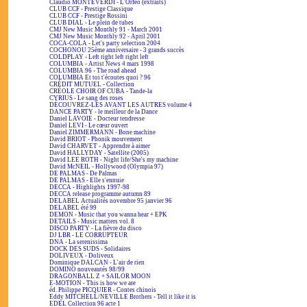
Claudio MONTEVERDI - L'Orfeo (extraits)
CLUB CCF - Prestige Classique
CLUB CCF - Prestige Rossini
CLUB DIAL - Le plein de tubes
CMJ New Music Monthly 91 - March 2001
CMJ New Music Monthly 92 - April 2001
COCA-COLA - Let's party selection 2004
COCHONOU 25ème anniversaire - 3 grands succès
COLDPLAY - Left right left right left
COLUMBIA - Artist News 4 mars 1998
COLUMBIA 96 - The road ahead
COLUMBIA Et toi t'écoutes quoi ? 96
CRÉDIT MUTUEL - Collection
CRÉOLE CHOIR OF CUBA - Tande-la
CYRIUS - Le sang des roses
DÉCOUVREZ-LES AVANT LES AUTRES volume 4
DANCE PARTY - le meilleur de la Dance
Daniel LAVOIE - Docteur tendresse
Daniel LEVI - Le cœur ouvert
Daniel ZIMMERMANN - Bone machine
David BRIOT - Phonik mouvement
David CHARVET - Apprendre à aimer
David HALLYDAY - Satellite (2005)
David LEE ROTH - Night life/She's my machine
David McNEIL - Hollywood (Olympia 97)
DE PALMAS - De Palmas
DE PALMAS - Elle s'ennuie
DECCA - Highlights 1997-98
DECCA release programme autumn 89
DELABEL Actualités novembre 95 janvier 96
DELABEL été 99
DEMON - Music that you wanna hear + EPK
DETAILS - Music matters vol. 8
DISCO PARTY - La fièvre du disco
DJ LBR - LE CORRUPTEUR
DNA - La serenissima
DOCK DES SUDS - Solidaires
DOLIVEUX - Doliveux
Dominique DALCAN - L'air de rien
DOMINO nouveautés 98/99
DRAGONBALL Z + SAILOR MOON
E-MOTION - This is how we are
éd. Philippe PICQUIER - Contes chinois
Eddy MITCHELL/NEVILLE Brothers - Tell it like it is
EDEL Collection 96 acte 1