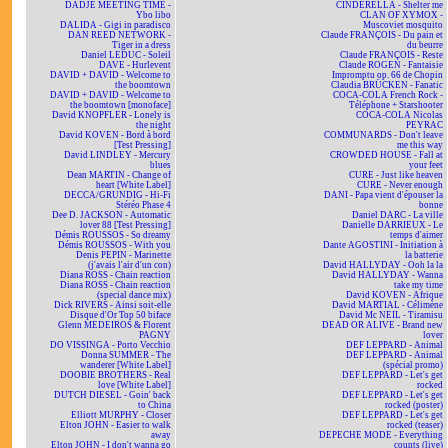
DADJE MEETING TIME -
CINDERELLA - Shelter me
Ybo libo
CLAN OF XYMOX -
DALIDA - Gigi in paradisco
Muscoviet mosquito
DAN REED NETWORK -
Claude FRANÇOIS - Du pain et
Tiger in a dress
du beurre
Daniel LEDUC - Soleil
Claude FRANÇOIS - Reste
DAVE - Hurlevent
Claude ROGEN - Fantaisie
DAVID + DAVID - Welcome to
Impromptu op. 66 de Chopin
the boomtown
Claudia BRÜCKEN - Fanatic
DAVID + DAVID - Welcome to
COCA-COLA French Rock -
the boomtown [monoface]
Téléphone + Starshooter
David KNOPFLER - Lonely is
COCA-COLA Nicolas
the night
PEYRAC
David KOVEN - Bord à bord
COMMUNARDS - Don't leave
[Test Pressing]
me this way
David LINDLEY - Mercury
CROWDED HOUSE - Fall at
blues
your feet
Dean MARTIN - Change of
CURE - Just like heaven
heart [White Label]
CURE - Never enough
DECCA/GRUNDIG - Hi-Fi
DANI - Papa vient d'épouser la
Stéréo Phase 4
bonne
Dee D. JACKSON - Automatic
Daniel DARC - La ville
lover 88 [Test Pressing]
Danielle DARRIEUX - Le
Démis ROUSSOS - So dreamy
temps d'aimer
Démis ROUSSOS - With you
Dante AGOSTINI - Initiation à
Denis PEPIN - Marinette
la batterie
(j'avais l'air d'un con)
David HALLYDAY - Ooh la la
Diana ROSS - Chain reaction
David HALLYDAY - Wanna
Diana ROSS - Chain reaction
take my time
(special dance mix)
David KOVEN - Afrique
Dick RIVERS - Ainsi soit-elle
David MARTIAL - Célimène
Disque d'Or Top 50 biface
David Mc NEIL - Tiramisu
Glenn MEDEIROS & Florent
DEAD OR ALIVE - Brand new
PAGNY
lover
DO VISSINGA - Porto Vecchio
DEF LEPPARD - Animal
Donna SUMMER - The
DEF LEPPARD - Animal
wanderer [White Label]
(spécial promo)
DOOBIE BROTHERS - Real
DEF LEPPARD - Let's get
love [White Label]
rocked
DUTCH DIESEL - Goin' back
DEF LEPPARD - Let's get
to China
rocked (poster)
Elliott MURPHY - Closer
DEF LEPPARD - Let's get
Elton JOHN - Easier to walk
rocked (teaser)
away
DEPECHE MODE - Everything
Elton JOHN - I don't wanna go
counts (live)