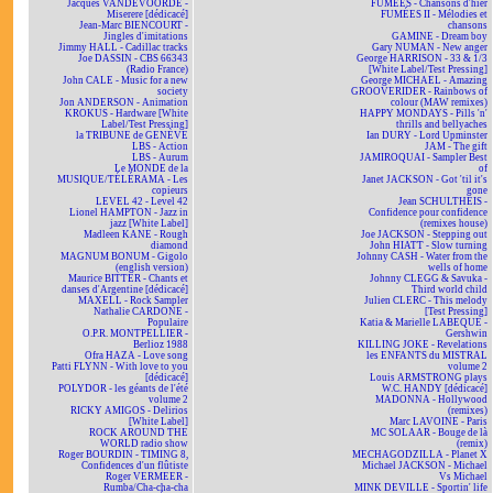
Jacques VANDEVOORDE -
FUMÉES - Chansons d'hier
Miserere [dédicacé]
FUMÉES II - Mélodies et
Jean-Marc BIENCOURT -
chansons
Jingles d'imitations
GAMINE - Dream boy
Jimmy HALL - Cadillac tracks
Gary NUMAN - New anger
Joe DASSIN - CBS 66343
George HARRISON - 33 & 1/3
(Radio France)
[White Label/Test Pressing]
John CALE - Music for a new
George MICHAEL - Amazing
society
GROOVERIDER - Rainbows of
Jon ANDERSON - Animation
colour (MAW remixes)
KROKUS - Hardware [White
HAPPY MONDAYS - Pills 'n'
Label/Test Pressing]
thrills and bellyaches
la TRIBUNE de GENÈVE
Ian DURY - Lord Upminster
LBS - Action
JAM - The gift
LBS - Aurum
JAMIROQUAI - Sampler Best
Le MONDE de la
of
MUSIQUE/TÉLÉRAMA - Les
Janet JACKSON - Got 'til it's
copieurs
gone
LEVEL 42 - Level 42
Jean SCHULTHEIS -
Lionel HAMPTON - Jazz in
Confidence pour confidence
jazz [White Label]
(remixes house)
Madleen KANE - Rough
Joe JACKSON - Stepping out
diamond
John HIATT - Slow turning
MAGNUM BONUM - Gigolo
Johnny CASH - Water from the
(english version)
wells of home
Maurice BITTER - Chants et
Johnny CLEGG & Savuka -
danses d'Argentine [dédicacé]
Third world child
MAXELL - Rock Sampler
Julien CLERC - This melody
Nathalie CARDONE -
[Test Pressing]
Populaire
Katia & Marielle LABEQUE -
O.P.R. MONTPELLIER -
Gershwin
Berlioz 1988
KILLING JOKE - Revelations
Ofra HAZA - Love song
les ENFANTS du MISTRAL
Patti FLYNN - With love to you
volume 2
[dédicacé]
Louis ARMSTRONG plays
POLYDOR - les géants de l'été
W.C. HANDY [dédicacé]
volume 2
MADONNA - Hollywood
RICKY AMIGOS - Delirios
(remixes)
[White Label]
Marc LAVOINE - Paris
ROCK AROUND THE
MC SOLAAR - Bouge de là
WORLD radio show
(remix)
Roger BOURDIN - TIMING 8,
MECHAGODZILLA - Planet X
Confidences d'un flûtiste
Michael JACKSON - Michael
Roger VERMEER -
Vs Michael
Rumba/Cha-cha-cha
MINK DEVILLE - Sportin' life