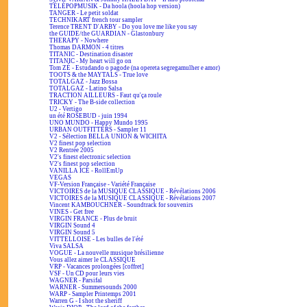
TÉLÉPOPMUSIK - Da hoola (hoola hop version)
TANGER - Le petit soldat
TECHNIKART french tour sampler
Terence TRENT D'ARBY - Do you love me like you say
the GUIDE/the GUARDIAN - Glastonbury
THERAPY - Nowhere
Thomas DARMON - 4 titres
TITANIC - Destination disaster
TITANIC - My heart will go on
Tom ZÉ - Estudando o pagode (na opereta segregamulher e amor)
TOOTS & the MAYTALS - True love
TOTALGAZ - Jazz Bossa
TOTALGAZ - Latino Salsa
TRACTION AILLEURS - Faut qu'ça roule
TRICKY - The B-side collection
U2 - Vertigo
un été ROSEBUD - juin 1994
UNO MUNDO - Happy Mundo 1995
URBAN OUTFITTERS - Sampler 11
V2 - Sélection BELLA UNION & WICHITA
V2 finest pop selection
V2 Rentrée 2005
V2's finest electronic selection
V2's finest pop selection
VANILLA ICE - RollEmUp
VEGAS
VF-Version Française - Variété Française
VICTOIRES de la MUSIQUE CLASSIQUE - Révélations 2006
VICTOIRES de la MUSIQUE CLASSIQUE - Révélations 2007
Vincent KAMBOUCHNER - Soundtrack for souvenirs
VINES - Get free
VIRGIN FRANCE - Plus de bruit
VIRGIN Sound 4
VIRGIN Sound 5
VITTELLOISE - Les bulles de l'été
Viva SALSA
VOGUE - La nouvelle musique brésilienne
Vous allez aimer le CLASSIQUE
VRP - Vacances prolongées [coffret]
VSF - Un CD pour leurs vies
WAGNER - Parsifal
WARNER - Summersounds 2000
WARP - Sampler Printemps 2001
Warren G - I shot the sheriff