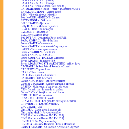
BARCLAY - ISLAND [crème]
BARCLAY - ISLAND [orange]
BARCLAY - Tous les talents du monde 2
BATOFAR cherche Tokyo - Paris 7-16 décembre 2001
BAYARD MUSIQUE - Chants sacrés
BBM - Where in the world (edit)
Béatrice URIA-MONZON - Carmen
BETTY BOOP - 1001 nuits
Bill DERAIME - Qui a bu
Billy BRAGG - Mr love & justice
BLACK - Here it comes again
BMG 99/11 Hot Sampler
BMG News Janvier 1999
Bob DYLAN - Le sampler Rock and Folk
Bobby KIMBALL - Hold the line
Bonnie RAITT - Come to me
Bonnie RAITT - Love sneakin' up on you
BRETT - Trois nuits par semaine
Brian McFADDEN - Real to me
Brock LANDARS - S.M.D.U.
Bruno COULAIS - B.O.F. Les Choristes
Bryan ADAMS - Summer of 69
Bryan ADAMS/Rod STEWART/STING - All for love
CACHAREL & Real World Records - Gifted
CADBURY's Top cookies
CAKE - The distance
CALI - C'est quand le bonheur ?
CARHARTT - Old new soul
Carole KING tribute - Tapestry revisited
Caroline LEGRAND - Comme un train qui roule
CASINO - Maintenant c'est à vous de jouer
CBS - Demain tout le monde en parlera
Céline DION - Live (for the one I love)
CERRUTI 1881 et le cinéma
CESAR COLLECTOR Canal+
CHAMOIS D'OR - Les grandes musiques de films
CHEVROLET - Legends volume 2
CHOUBENE - Lila
Chris REA - God's great banana skin
Christophe MALI - Je vous emmène
CINÉ 16 - Les meilleures B.O.F. (1998)
CINÉ 16 - Les meilleures B.O.F. (1999)
CINEMATICS - Maybe someday
CINEMIX - Antoine Duhamel / Ennio Morricone
Claude FRANÇOIS - Collection Artistes de Légende