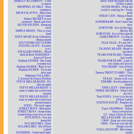
SHIRLEY & COMPANY - I like
know what the night can do
to dance
[White Label]
SHOPPING AT ORLY - Hors
STONE ROSES - What the
commerce
world is waiting for / Fools
SHUKY & AVIVA - Mais bien
gold
sûr je t'aime
STRAY CATS - Bring it back
Sidney BECHET et son
again
orchestre - Black and blue
SUPERTRAMP - Don't leave me
SILVER SOUNDS - Sleeping
now
slow
SURVIVOR - Eye of the tiger
SIMPLE MINDS - This is your
(Rocky III)
land
SURVIVOR - Eye of the tiger &
SONY MUSIC & les Chérubins
JAMES BROWN - Living in
- Bonne année
America
SOUVENIRS SOUVENIRS
TALK TALK - It's my life /
STAYING ALIVE - Extraits
Such a shame
b.o.f.
TALKING HEADS - Road to
STEALERS WHEEL - Blind
nowhere
faith & Rick WAKEMAN -
TEARS FOR FEARS - Famous
Anne of Cleves
last words
Stephan EICHER - Pas d'ami
TEARS FOR FEARS - Laid so
(comme toi)
low (tears roll down)
Stephan EICHER - Rien à voir
TEN SHARP - You [White
Stephan EICHER - Tu ne me
Label]
dois rien
Terence TRENT D'ARBY - This
Stéphane COLLARO -
side of love
L'histoire de France (Flodor)
TEXAS - Alone with you
STEVE MILLER BAND - Fly
THEMBI - Kwela mfana (cé
like an eagle
dansé)
STEVE MILLER BAND - I
THIN LIZZY - Dedication
want to make the world turn
THREE DEGREES - What I did
around
for love
STEVE MILLER BAND - I
Tom JONES - Love is in the air
want to make the world turn
[White Label]
around (maxi)
TONTON DAVID - Peuples du
STING - The soul cages
monde
STREET BOYS - Red moon
Tracy CHAPMAN - Talkin
STREET BOYS - Some folks
'bout a revolution
(come bring your love to me)
U2 - Jesus-Christ & John
STYLISTICS - You are
MELLENCAMP - Do re mi
beautiful
UB40 - Sing our own song
SUGARCUBES - Deus
UB40 - The way you do the
SUGARCUBES - Hit [White
things you do
Label]
VAILLANCOURT - Bon temps
SUNSHINE - Come back baby
rouler