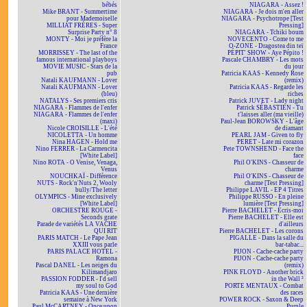
bébés
NIAGARA - Assez !
Mike BRANT - Summertime
NIAGARA - Je dois m'en aller
pour Mademoiselle
NIAGARA - Psychotrope [Test
MILLIAT FRÈRES - Super
Pressing]
Surprise Party n° 8
NIAGARA - Tchiki boum
MONTY - Moi je préfère la
NOVECENTO - Come to me
France
O-ZONE - Dragostea din teï
MORRISSEY - The last of the
PÉPIT' SHOW - Aye Pépito !
famous international playboys
Pascale CHAMBRY - Les mots
MOVIE MUSIC - Stars de la
du jour
pub
Patricia KAAS - Kennedy Rose
Natali KAUFMANN - Lover
(remix)
Natali KAUFMANN - Lover
Patricia KAAS - Regarde les
(bleu)
riches
NATALYS - Ses premiers cris
Patrick JUVET - Lady night
NIAGARA - Flammes de l'enfer
Patrick SÉBASTIEN - Tu
NIAGARA - Flammes de l'enfer
t'laisses aller (ma vieille)
(maxi)
Paul-Jean BOROWSKY - L'âge
Nicole CROISILLE - L'été
de diamant
NICOLETTA - Un homme
PEARL JAM - Given to fly
Nina HAGEN - Hold me
PERET - Late mi corazon
Nino FERRER - La Carmencita
Pete TOWNSHEND - Face the
[White Label]
face
Nino ROTA - O Venise, Venaga,
Phil O'KINS - Chasseur de
Venus
charme
NOUCHKAÏ - Différence
Phil O'KINS - Chasseur de
NUTS - Rock'n'Nuts 2, Wooly
charme [Test Pressing]
bully/The letter
Philippe LAVIL - EP 4 Titres
OLYMPICS - Mine exclusively
Philippe RUSSO - En pleine
[White Label]
lumière [Test Pressing]
ORCHESTRE ROUGE -
Pierre BACHELET - Écris-moi
Seconds grate
Pierre BACHELET - Elle est
Parade de variétés LA VACHE
d'ailleurs
QUI RIT
Pierre BACHELET - Les corons
PARIS MATCH - Le Pape Jean
PIGALLE - Dans la salle du
XXIII vous parle
bar-tabac...
PARIS PALACE HOTEL -
PIJON - Cache-cache party
Ramona
PIJON - Cache-cache party
Pascal DANEL - Les neiges du
(remix)
Kilimandjaro
PINK FLOYD - Another brick
PASSION FODDER - I'd sell
in the Wall ²
my soul to God
PORTE MENTAUX - Combat
Patricia KAAS - Une dernière
des races
semaine à New York
POWER ROCK - Saxon & Deep
Paul McCARTNEY - Once upon
Purple