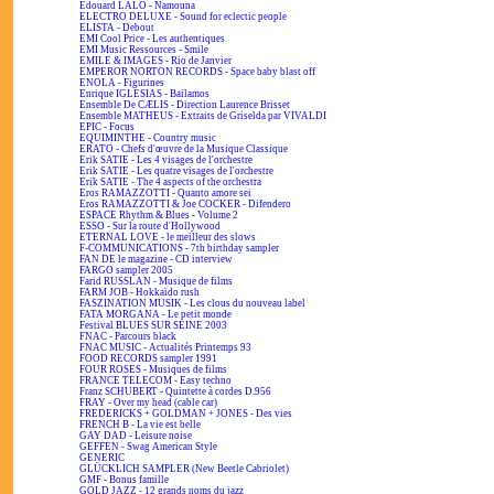
Edouard LALO - Namouna
ELECTRO DELUXE - Sound for eclectic people
ELISTA - Debout
EMI Cool Price - Les authentiques
EMI Music Ressources - Smile
EMILE & IMAGES - Rio de Janvier
EMPEROR NORTON RECORDS - Space baby blast off
ENOLA - Figurines
Enrique IGLESIAS - Bailamos
Ensemble De CÆLIS - Direction Laurence Brisset
Ensemble MATHEUS - Extraits de Griselda par VIVALDI
EPIC - Focus
EQUIMINTHE - Country music
ERATO - Chefs d'œuvre de la Musique Classique
Erik SATIE - Les 4 visages de l'orchestre
Erik SATIE - Les quatre visages de l'orchestre
Erik SATIE - The 4 aspects of the orchestra
Eros RAMAZZOTTI - Quanto amore sei
Eros RAMAZZOTTI & Joe COCKER - Difendero
ESPACE Rhythm & Blues - Volume 2
ESSO - Sur la route d'Hollywood
ETERNAL LOVE - le meilleur des slows
F-COMMUNICATIONS - 7th birthday sampler
FAN DE le magazine - CD interview
FARGO sampler 2005
Farid RUSSLAN - Musique de films
FARM JOB - Hokkaïdo rush
FASZINATION MUSIK - Les clous du nouveau label
FATA MORGANA - Le petit monde
Festival BLUES SUR SEINE 2003
FNAC - Parcours black
FNAC MUSIC - Actualités Printemps 93
FOOD RECORDS sampler 1991
FOUR ROSES - Musiques de films
FRANCE TELECOM - Easy techno
Franz SCHUBERT - Quintette à cordes D.956
FRAY - Over my head (cable car)
FREDERICKS + GOLDMAN + JONES - Des vies
FRENCH B - La vie est belle
GAY DAD - Leisure noise
GEFFEN - Swag American Style
GENERIC
GLÜCKLICH SAMPLER (New Beetle Cabriolet)
GMF - Bonus famille
GOLD JAZZ - 12 grands noms du jazz