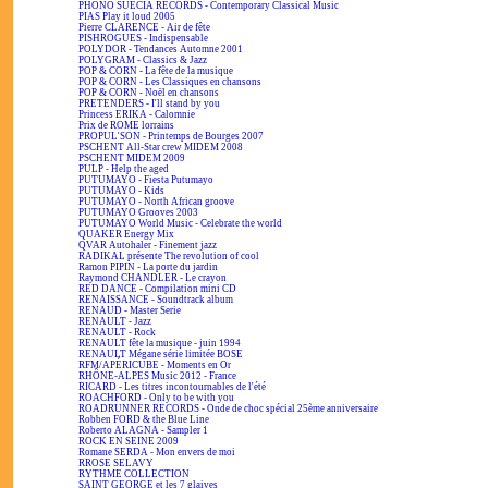
PHONO SUECIA RECORDS - Contemporary Classical Music
PIAS Play it loud 2005
Pierre CLARENCE - Air de fête
PISHROGUES - Indispensable
POLYDOR - Tendances Automne 2001
POLYGRAM - Classics & Jazz
POP & CORN - La fête de la musique
POP & CORN - Les Classiques en chansons
POP & CORN - Noël en chansons
PRETENDERS - I'll stand by you
Princess ERIKA - Calomnie
Prix de ROME lorrains
PROPUL'SON - Printemps de Bourges 2007
PSCHENT All-Star crew MIDEM 2008
PSCHENT MIDEM 2009
PULP - Help the aged
PUTUMAYO - Fiesta Putumayo
PUTUMAYO - Kids
PUTUMAYO - North African groove
PUTUMAYO Grooves 2003
PUTUMAYO World Music - Celebrate the world
QUAKER Energy Mix
QVAR Autohaler - Finement jazz
RADIKAL présente The revolution of cool
Ramon PIPIN - La porte du jardin
Raymond CHANDLER - Le crayon
RED DANCE - Compilation mini CD
RENAISSANCE - Soundtrack album
RENAUD - Master Serie
RENAULT - Jazz
RENAULT - Rock
RENAULT fête la musique - juin 1994
RENAULT Mégane série limitée BOSE
RFM/APÉRICUBE - Moments en Or
RHÔNE-ALPES Music 2012 - France
RICARD - Les titres incontournables de l'été
ROACHFORD - Only to be with you
ROADRUNNER RECORDS - Onde de choc spécial 25ème anniversaire
Robben FORD & the Blue Line
Roberto ALAGNA - Sampler 1
ROCK EN SEINE 2009
Romane SERDA - Mon envers de moi
RROSE SELAVY
RYTHME COLLECTION
SAINT GEORGE et les 7 glaives