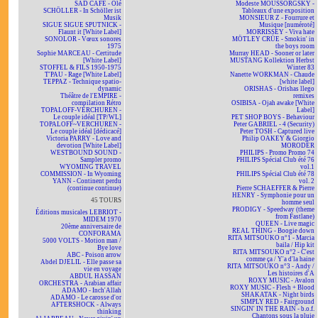
SAD CAFÉ - Olé
Modeste MOUSSORGSKY -
SCHÖLLER - In Schöller ist
Tableaux d'une exposition
Musik
MONSIEUR Z - Fourrure et
SIGUE SIGUE SPUTNICK -
Musique [numéroté]
Flaunt it [White Label]
MORRISSEY - Viva hate
SONOLOR - Vœux sonores
MÖTLEY CRÜE - Smokin' in
1975
the boys room
Sophie MARCEAU - Certitude
Murray HEAD - Sooner or later
[White Label]
MUSTANG Kollektion Herbst
STOFFEL & FILS 1950-1975
Winter 83
T'PAU - Rage [White Label]
Nanette WORKMAN - Chaude
TEPPAZ - Technique spatio-
[white label]
dynamic
ORISHAS - Orishas llego
Théâtre de l'EMPIRE -
remixes
compilation Rétro
OSIBISA - Ojah awake [White
TOPALOFF-VERCHUREN -
Label]
Le couple idéal [TP/WL]
PET SHOP BOYS - Behaviour
TOPALOFF~VERCHUREN -
Peter GABRIEL - 4 (Security)
Le couple idéal [dédicacé]
Peter TOSH - Captured live
Victoria PARRY - Love and
Philip OAKEY & Giorgio
devotion [White Label]
MORODER
WESTBOUND SOUND -
PHILIPS - Promo Promo 74
Sampler promo
PHILIPS Spécial Club été 76
WYOMING TRAVEL
vol.1
COMMISSION - In Wyoming
PHILIPS Spécial Club été 78
YANN - Continent perdu
vol. 2
(continue continue)
Pierre SCHAEFFER & Pierre
HENRY - Symphonie pour un
45 TOURS
homme seul
PRODIGY - Speedway (theme
Éditions musicales LEBRIOT -
from Fastlane)
MIDEM 1970
QUEEN - Live magic
20ème anniversaire de
REAL THING - Boogie down
CONFORAMA
RITA MITSOUKO n°1 - Marcia
5000 VOLTS - Motion man /
baila / Hip kit
Bye love
RITA MITSOUKO n°2 - C'est
ABC - Poison arrow
comme ça / Y'a d'la haine
Abdel DJELIL - Elle passe sa
RITA MITSOUKO n°3 - Andy /
vie en voyage
Les histoires d'A
ABDUL HASSAN
ROXY MUSIC - Avalon
ORCHESTRA - Arabian affair
ROXY MUSIC - Flesh + Blood
ADAMO - Inch'Allah
SHAKATAK - Night birds
ADAMO - Le carosse d'or
SIMPLY RED - Fairground
AFTERSHOCK - Always
SINGIN' IN THE RAIN - b.o.f.
thinking
Chantons sous la pluie