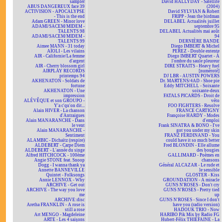
sampler
David HALLYDAY - Satellite
ABUS DANGEREUX face 39
(2004)
ACTIVISION - APOCALYPSE
David SYLVIAN & Robert
- This is the end
FRIPP - Jean the birdman
Adam GREEN - Minor love
DELABEL Actualités juillet
ADAMI/SACEM/MIDEM -
septembre 95
TALENTS 98
DELABEL Actualités mai août
ADAMI/SACEM/MIDEM -
94
TALENTS 99
DERNIÈRE BANDE
Aimee MANN - 31 today
Diego IMBERT & Michel
AÏOLI - Les vilains
PEREZ - Double entente
AIR - Californie/La femme
Diego IMBERT Quartet - À
d'argent
l'ombre du saule pleureur
AIR - Cherry blossom girl
DIRE STRAITS - Heavy fuel
AIRPLAY RECORDS
[numéroté]
printemps 94
DJ LBR - AUSTIN POWERS
AKHENATON - Soldats de
Dr. MARTENS/4AD - Shoe pie
fortune
Eddy MITCHELL - Soixante
AKHENATON - Une
soixante-deux
impression
FATALS PICARDS - Droit de
ALÉVÊQUE et son GROUPO -
véto
Y'a c'qu'on dit...
FOO FIGHTERS - Resolve
Alain HIVER - La chanson
FRANCE CARTIGNY
d'Antraigues
Françoise HARDY - Modes
Alain MANARANCHE - Dans
d'emploi
le vent
Frank SINATRA & BONO - I've
Alain MANARANCHE -
got you under my skin
Sentiment
FRANZ FERDINAND - You
ALAMBIC - Dichaïtz (respire)
could have it so much better
ALDEBERT - Carpe Diem
Fred BLONDIN - Elle allume
ALDEBERT - L'année du singe
des bougies
Alfred HITCHCOCK - 100ème
GALLIMARD - Poèmes en
Angie STONE feat. Snoop
chansons
Dogg - I wanna thank ya
Général ALCAZAR - Le rude et
Annette BANNEVILLE
le sensible
Quintet - Folksongs
GLOSTER - Kiss
Annie LENNOX - Why
GROUNDATION - A miracle
ARCHIVE - Get out
GUNS N'ROSES - Don't cry
ARCHIVE - The way you love
GUNS N'ROSES - Pretty tied
me
up
ARCHIVE:disc
GUNS N'ROSES - Since I don't
Aretha FRANKLIN - A rose is
have you (radio version)
still a rose
HADOUK TRIO - Now
Art MENGO - Magdeleine
HARIBO Pik Mix by Radio FG
ARTE - Les 4 saisons
Hubert-Félix THIÉFAINE - La