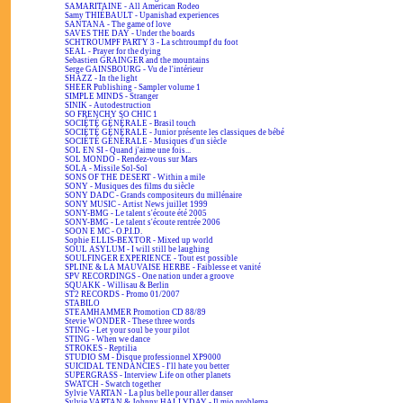
SAMARITAINE - All American Rodeo
Samy THIÉBAULT - Upanishad experiences
SANTANA - The game of love
SAVES THE DAY - Under the boards
SCHTROUMPF PARTY 3 - La schtroumpf du foot
SEAL - Prayer for the dying
Sebastien GRAINGER and the mountains
Serge GAINSBOURG - Vu de l'intérieur
SHAZZ - In the light
SHEER Publishing - Sampler volume 1
SIMPLE MINDS - Stranger
SINIK - Autodestruction
SO FRENCHY SO CHIC 1
SOCIÉTÉ GÉNÉRALE - Brasil touch
SOCIÉTÉ GÉNÉRALE - Junior présente les classiques de bébé
SOCIÉTÉ GÉNÉRALE - Musiques d'un siècle
SOL EN SI - Quand j'aime une fois...
SOL MONDO - Rendez-vous sur Mars
SOLA - Missile Sol-Sol
SONS OF THE DESERT - Within a mile
SONY - Musiques des films du siècle
SONY DADC - Grands compositeurs du millénaire
SONY MUSIC - Artist News juillet 1999
SONY-BMG - Le talent s'écoute été 2005
SONY-BMG - Le talent s'écoute rentrée 2006
SOON E MC - O.P.I.D.
Sophie ELLIS-BEXTOR - Mixed up world
SOUL ASYLUM - I will still be laughing
SOULFINGER EXPERIENCE - Tout est possible
SPLINE & LA MAUVAISE HERBE - Faiblesse et vanité
SPV RECORDINGS - One nation under a groove
SQUAKK - Willisau & Berlin
ST2 RECORDS - Promo 01/2007
STABILO
STEAMHAMMER Promotion CD 88/89
Stevie WONDER - These three words
STING - Let your soul be your pilot
STING - When we dance
STROKES - Reptilia
STUDIO SM - Disque professionnel XP9000
SUICIDAL TENDANCIES - I'll hate you better
SUPERGRASS - Interview Life on other planets
SWATCH - Swatch together
Sylvie VARTAN - La plus belle pour aller danser
Sylvie VARTAN & Johnny HALLYDAY - Il mio problema