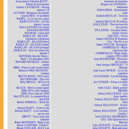
Association Valentin HAÜY -
tentation du bonheur
Fables de la Fontaine
Hugues de COURSON -
Audrey LAVERGNE - Facing
Sankanda
mirrors 2.0
INDOCHINE - Punishment
AUVIDIS - Religions du monde
park
Axelle RED - Je me fâche
Isabelle BOULAY - Tout un
BABEL - La vie est un cirque
jour
BABYLON ZOO - All the
Isabelle BOULAY & Johnny
money's gone
HALLYDAY - Tout au bout de
BALLANTINE'S Le rituel
nos peines
BANGER SISTERS
ISULATINE - Les plus beaux
BAOBAB - 3 mix dub
chants Corses
BARCLAY - ISLAND -
JAD WIO - Victor
Opération Libération
James CHANCE & Terminal
BARCLAY - ISLAND [bleu]
City - The fix is in
BARCLAY - ISLAND [crème]
James TAYLOR - Hourglass
BARCLAY - ISLAND [orange]
JAMIROQUAI - Black
BARCLAY - Tous les talents du
capricorn day
monde 2
JAMIROQUAI - High times,
BATOFAR cherche Tokyo -
singles 1992-2006
Paris 7-16 décembre 2001
Jean ROCHEFORT - Histoires
BAYARD MUSIQUE - Chants
de voyages
sacrés
Jean-Jacques MILTEAU - JJ
BBM - Where in the world (edit)
Milteau
Béatrice URIA-MONZON -
Jean-Louis MURAT - Le cri du
Carmen
papillon
BETTY BOOP - 1001 nuits
Joe COCKER - Let the healing
Bill DERAIME - Qui a bu
begin
Billy BRAGG - Mr love &
Joe COCKER - When a woman
justice
cries
BLACK - Here it comes again
John CALE - Black acetate
BMG 99/11 Hot Sampler
PROMO
BMG News Janvier 1999
Johnny HALLYDAY - Les
Bob DYLAN - Le sampler Rock
duos inédits
and Folk
Johnny HALLYDAY - Rester
Bobby KIMBALL - Hold the
libre
line
Johnny HALLYDAY - Succès
Bonnie RAITT - Come to me
garantis
Bonnie RAITT - Love sneakin'
Johnny HALLYDAY - Un jour
up on you
viendra ²
BRETT - Trois nuits par
Jordi SAVALL/HESPERION
semaine
XXI - Don Quijote de la
Brian McFADDEN - Real to me
Mancha
Brock LANDARS - S.M.D.U.
Julie ZENATTI - À quoi ça sert
Bruno COULAIS - B.O.F. Les
Julie ZENATTI - Mon ami pour