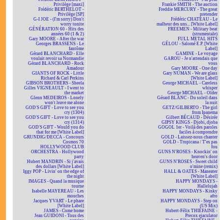
Privilège [maxi]
Frankie SMITH - The auction
Frédéric BERTHELOT -
Freddie MERCURY - The great
Privilège [SP]
pretender
G-I JOE - (I'm sorry) Don't
Frédéric CHATEAU - Le
worry tonite
malheur des uns... [White Label]
GÉNÉRATION 60 - Hits des
FREEMEN - Military beat
années 60 (1 & 2)
(strumentale)
Gary MOORE - After the war
FULL METAL HITS
Georges BRASSENS - Le
GÉLOU - Salomé E.P. [White
fantôme
Label]
Gérard BLANCHARD - Elle
GAMINE - Le voyage
voulait revoir sa Normandie
GAROU - Je n'attendais que
Gérard BLANCHARD - Rock
vous
Amadour
Gary MOORE - One day
GIANTS OF ROCK - Little
Gary NUMAN - We are glass
Richard & Carl Perkins
[White Label]
GIBSON BROTHERS - Sheela
George MICHAEL - Careless
Gilles VIGNEAULT - I went to
whisper
the market
George MICHAEL - Older
Glenn MEDEIROS - Lonely
Gérard BLANC - Du soleil dans
won't leave me alone
la nuit
GOD'S GIFT - Love to see you
GETZ/GILBERTO - The girl
cry (1304)
from Ipanema
GOD'S GIFT - Love to see you
Gilbert BÉCAUD - Désirée
cry (1314)
GIPSY KINGS - Djobi, djoba
GOD'S GIFT - Would you do
GOGOL 1er - Voilà des paroles
that for me [White Label]
faciles à comprendre
GRUNDIG/DECCA - Concours
GOLD - Laissez-nous chanter
Cosmos 70
GOLD - Tropicana / T'es pas
HOLLYWOOD CLUB
fou
ORCHESTRA - Hollywood
GUNS N'ROSES - Knockin' on
party
heaven's door
Hubert MANDRIN - Si j'avais
GUNS N'ROSES - Sweet child
des dollars [White Label]
o'mine (remix)
Iggy POP - Livin' on the edge of
HALL & OATES - Maneater
the night
[White Label]
IMAGES - Quand la musique
HAPPY MONDAYS -
tourne
Hallelujah
Isabelle MAYEREAU - Les
HAPPY MONDAYS - Kinky
mouches
afro
Jacques YVART - Le phare
HAPPY MONDAYS - Step on
[White Label]
(US Mix)
JAMES - Come home
Hubert-Félix THIÉFAINE -
Jean GUIDONI - Tous des
Precox ejaculator