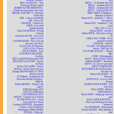
session volume 1
& 2
Billy Joe ROYAL - Test
BIZZL - 12 Sommer Hits 82
Pressing [White Label]
BIZZL - Sommer Hits 83
BOBBY & THE MIDNITES -
BIZZL - Sommer Hits 84
Where the beat meets the street
BIZZL - Tropical Hits 87
BRASIL EXPORT 73 - Brussels
BMG ARIOLA Belgium -
Trade Fair
Bonjour la France
CBS - 4 slows enchaînés
Brian ENO - Ambient 1 - Music
CBS - Slows 87
for airports
CHARLIE - Charlie (5)
Brian ENO - Ambient 4 - On
CHER - Love and
Land
understanding
CBS - Été 73 vol.1
Chris DE BURGH - Flying
Céline DION - I'm alive
colours
Céline DION - My heart will go
Christine McVIE - Love will
on
show us how
CHILL FAC-TORR - Twist
Cliff RICHARD - Now you see
(round'n'round)
me, now you don't
CHURCH - Starfish
COCA-COLA Chansons
CLASH - The Magnificent
COCA-COLA Disco
Seven / The Call Up
COLD CHISEL - East
CULTURE DANCE 7 - House
CONCRETE BLONDE -
Mix
Caroline
CURE - Pornography
DÉCLARATION (fiscale) 1964
DAVE - Dave [White Label]
DELHAY/LECOUDE - Succès
Debbie HARRY - Rockbird
de Paris
DEVO - Q: Are we not men?
Dizzy GILLESPIE - Sonny
DEXYS MIDNIGHT
Rollins / Sonny Stitt sessions
RUNNERS & Kevin Rowland -
Django REINHARDT n°73610
Too-Rye-Ay
[White Label]
Dizzy GILLESPIE - At
DVORAK - Symphonie du
Newport
Nouveau Monde (extraits) -
DONOVAN - Love is only
MIKAL
feeling
Eddie MONEY - Where's the
EARTH WIND & FIRE - The
party?
very best
EMI Christmas 1974
Elton JOHN - Believe
ENCYCLOPAEDIA
[MONOFACE]
UNIVERSALIS 1972
Elton JOHN - Sleeping with the
ERATO - Concert sur 3 siècles
past
FLESH FOR LULU - Final
Elton JOHN & RUPAUL -
vinyl (and live flesh)
Don't go breaking my heart
George WINSTON - December
(remixes)
Gilles LANGOUREAU
Eric BURDON - Starportrait
Hommage à Mado ROBIN
Etienne DAHO - Mon manège à
HONDA - Wake up!
moi