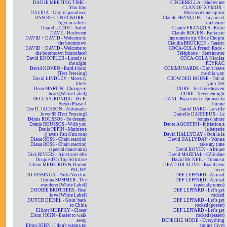
DADJE MEETING TIME -
CINDERELLA - Shelter me
Ybo libo
CLAN OF XYMOX -
DALIDA - Gigi in paradisco
Muscoviet mosquito
DAN REED NETWORK -
Claude FRANÇOIS - Du pain et
Tiger in a dress
du beurre
Daniel LEDUC - Soleil
Claude FRANÇOIS - Reste
DAVE - Hurlevent
Claude ROGEN - Fantaisie
DAVID + DAVID - Welcome to
Impromptu op. 66 de Chopin
the boomtown
Claudia BRÜCKEN - Fanatic
DAVID + DAVID - Welcome to
COCA-COLA French Rock -
the boomtown [monoface]
Téléphone + Starshooter
David KNOPFLER - Lonely is
COCA-COLA Nicolas
the night
PEYRAC
David KOVEN - Bord à bord
COMMUNARDS - Don't leave
[Test Pressing]
me this way
David LINDLEY - Mercury
CROWDED HOUSE - Fall at
blues
your feet
Dean MARTIN - Change of
CURE - Just like heaven
heart [White Label]
CURE - Never enough
DECCA/GRUNDIG - Hi-Fi
DANI - Papa vient d'épouser la
Stéréo Phase 4
bonne
Dee D. JACKSON - Automatic
Daniel DARC - La ville
lover 88 [Test Pressing]
Danielle DARRIEUX - Le
Démis ROUSSOS - So dreamy
temps d'aimer
Démis ROUSSOS - With you
Dante AGOSTINI - Initiation à
Denis PEPIN - Marinette
la batterie
(j'avais l'air d'un con)
David HALLYDAY - Ooh la la
Diana ROSS - Chain reaction
David HALLYDAY - Wanna
Diana ROSS - Chain reaction
take my time
(special dance mix)
David KOVEN - Afrique
Dick RIVERS - Ainsi soit-elle
David MARTIAL - Célimène
Disque d'Or Top 50 biface
David Mc NEIL - Tiramisu
Glenn MEDEIROS & Florent
DEAD OR ALIVE - Brand new
PAGNY
lover
DO VISSINGA - Porto Vecchio
DEF LEPPARD - Animal
Donna SUMMER - The
DEF LEPPARD - Animal
wanderer [White Label]
(spécial promo)
DOOBIE BROTHERS - Real
DEF LEPPARD - Let's get
love [White Label]
rocked
DUTCH DIESEL - Goin' back
DEF LEPPARD - Let's get
to China
rocked (poster)
Elliott MURPHY - Closer
DEF LEPPARD - Let's get
Elton JOHN - Easier to walk
rocked (teaser)
away
DEPECHE MODE - Everything
Elton JOHN - I don't wanna go
counts (live)