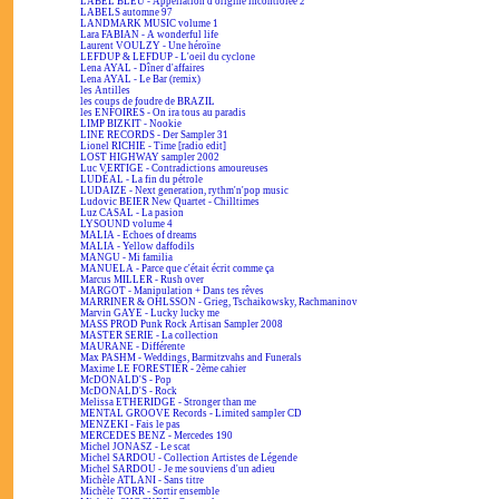
LABEL BLEU - Appellation d'origine incontrôlée 2
LABELS automne 97
LANDMARK MUSIC volume 1
Lara FABIAN - A wonderful life
Laurent VOULZY - Une héroïne
LEFDUP & LEFDUP - L'oeil du cyclone
Lena AYAL - Dîner d'affaires
Lena AYAL - Le Bar (remix)
les Antilles
les coups de foudre de BRAZIL
les ENFOIRÉS - On ira tous au paradis
LIMP BIZKIT - Nookie
LINE RECORDS - Der Sampler 31
Lionel RICHIE - Time [radio edit]
LOST HIGHWAY sampler 2002
Luc VERTIGE - Contradictions amoureuses
LUDÉAL - La fin du pétrole
LUDAIZE - Next generation, rythm'n'pop music
Ludovic BEIER New Quartet - Chilltimes
Luz CASAL - La pasion
LYSOUND volume 4
MALIA - Echoes of dreams
MALIA - Yellow daffodils
MANGU - Mi familia
MANUELA - Parce que c'était écrit comme ça
Marcus MILLER - Rush over
MARGOT - Manipulation + Dans tes rêves
MARRINER & OHLSSON - Grieg, Tschaikowsky, Rachmaninov
Marvin GAYE - Lucky lucky me
MASS PROD Punk Rock Artisan Sampler 2008
MASTER SERIE - La collection
MAURANE - Différente
Max PASHM - Weddings, Barmitzvahs and Funerals
Maxime LE FORESTIER - 2ème cahier
McDONALD'S - Pop
McDONALD'S - Rock
Melissa ETHERIDGE - Stronger than me
MENTAL GROOVE Records - Limited sampler CD
MENZEKI - Fais le pas
MERCEDES BENZ - Mercedes 190
Michel JONASZ - Le scat
Michel SARDOU - Collection Artistes de Légende
Michel SARDOU - Je me souviens d'un adieu
Michèle ATLANI - Sans titre
Michèle TORR - Sortir ensemble