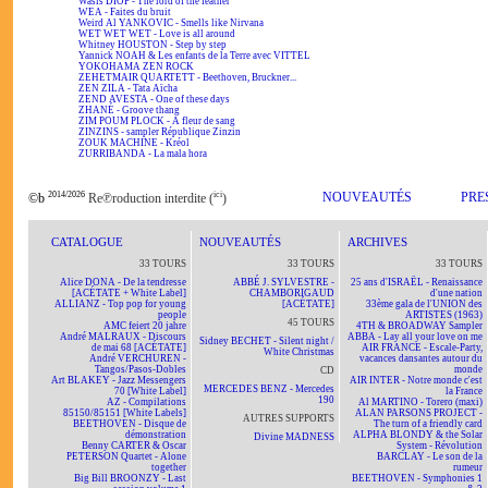
Wasis DIOP - The lord of the feather
WEA - Faites du bruit
Weird Al YANKOVIC - Smells like Nirvana
WET WET WET - Love is all around
Whitney HOUSTON - Step by step
Yannick NOAH & Les enfants de la Terre avec VITTEL
YOKOHAMA ZEN ROCK
ZEHETMAIR QUARTETT - Beethoven, Bruckner...
ZEN ZILA - Tata Aïcha
ZEND AVESTA - One of these days
ZHANÉ - Groove thang
ZIM POUM PLOCK - A fleur de sang
ZINZINS - sampler République Zinzin
ZOUK MACHINE - Kréol
ZURRIBANDA - La mala hora
2014/2026
ici
NOUVEAUTÉS
PRE
©b
Re℗roduction interdite (
)
CATALOGUE
NOUVEAUTÉS
ARCHIVES
33 TOURS
33 TOURS
33 TOURS
Alice DONA - De la tendresse
ABBÉ J. SYLVESTRE -
25 ans d'ISRAËL - Renaissance
[ACÉTATE + White Label]
CHAMBORIGAUD
d'une nation
ALLIANZ - Top pop for young
[ACÉTATE]
33ème gala de l'UNION des
people
ARTISTES (1963)
45 TOURS
AMC feiert 20 jahre
4TH & BROADWAY Sampler
André MALRAUX - Discours
ABBA - Lay all your love on me
Sidney BECHET - Silent night /
de mai 68 [ACÉTATE]
AIR FRANCE - Escale-Party,
White Christmas
André VERCHUREN -
vacances dansantes autour du
Tangos/Pasos-Dobles
monde
CD
Art BLAKEY - Jazz Messengers
AIR INTER - Notre monde c'est
MERCEDES BENZ - Mercedes
70 [White Label]
la France
190
AZ - Compilations
Al MARTINO - Torero (maxi)
85150/85151 [White Labels]
ALAN PARSONS PROJECT -
AUTRES SUPPORTS
BEETHOVEN - Disque de
The turn of a friendly card
démonstration
ALPHA BLONDY & the Solar
Divine MADNESS
Benny CARTER & Oscar
System - Révolution
PETERSON Quartet - Alone
BARCLAY - Le son de la
together
rumeur
Big Bill BROONZY - Last
BEETHOVEN - Symphonies 1