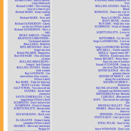
Richard LORD - Rallye Monte-
Everybody needs somebody to
Carlo [dédicacé]
love
Richard LORD - The winning
ROLLING STONES - Paint It,
lion (it's time to go)
Black
Richard MARX - Keep coming
ROMANCE - Dance my way to
back
your heart
Richard MARX - Now and
Rose LAURENS - Africa
forever
ROXY MUSIC - Avalon
Richard SANDERSON - Check
RUN DMC - Walk this way
on the list [White Label]
SCORPIONS - Wind of change
Richard SANDERSON - She's a
(maxi)
lady
SCRITTI POLITTI - Lover to
RICKY AMIGOS - Téquila
fall
RIGHTEOUS BROTHERS -
SEPTEMBER - Cry for you
Unchained melody
Serge GAINSBOURG - Love on
Rika ZARAÏ - Hallelou
the beat
RITA MITSOUKO - Don't
Serge GAINSBOURG & Eddy
forget the nite
MITCHELL - Vieille canaille
Robert PALMER - Happiness
SHEILA - Spacer remix 98 ²
Rod STEWART - This old heart
SHONA - Elodie mon rêve
of mine
Sidney BECHET - Petite fleur /
ROLLING BIDOCHONS -
Dans les rues d'Antibes
Jumpin' Jack Flasque
Sinead O'CONNOR - Jump in
ROLLING STONES - Honky
the river [Test Pressing]
tonk women
SISTER SLEDGE - He's the
Ron GOODWIN - Ces
greatest dancer
merveilleux fous volants...
SISTERS OF MERCY - All
[White Label]
along the watchtower
Roy ROBY - Time for dancing
SISTERS OF MERCY -
RUDY La Scala - Woman
Dominion
SALT'N'PEPA - You showed me
SKUNK ANANSIE - Secretly
SANDRA - Secret land
(Armand van Helden remix)
(remixes)
SMITHEREENS feat. Belinda
SANTA ESMERALDA - C'est
CARLISLE - Blue period
magnifique [White Label]
SONY - Test record for cartridge
SCORPIONS - Don't believe her
file
SCORPIONS - Wind of change
SPANDAU BALLET - True
SCRITTI POLITTI - Boom there
SPARKS - Music that you can
she was
dance to
SENATOR KING - Rock your
SPINNERS - I'll be around
baby
STATUS QUO - Can't give you
SG GIGANTE - Fumar é matar
more
saudades [White Label]
STEEL PULSE - Soul of my
SHAMEN - Move any mountain
soul
Progen 91
Steve WINWOOD - Don't you