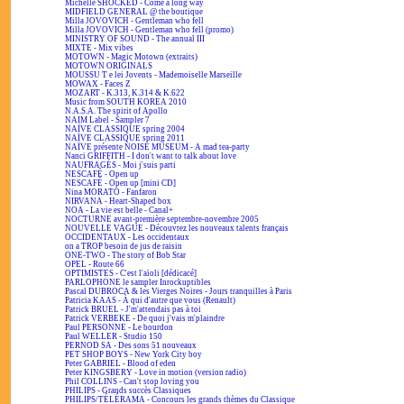
Michelle SHOCKED - Come a long way
MIDFIELD GENERAL @ the boutique
Milla JOVOVICH - Gentleman who fell
Milla JOVOVICH - Gentleman who fell (promo)
MINISTRY OF SOUND - The annual III
MIXTE - Mix vibes
MOTOWN - Magic Motown (extraits)
MOTOWN ORIGINALS
MOUSSU T e lei Jovents - Mademoiselle Marseille
MOWAX - Faces Z
MOZART - K.313, K.314 & K.622
Music from SOUTH KOREA 2010
N.A.S.A. The spirit of Apollo
NAIM Label - Sampler 7
NAÏVE CLASSIQUE spring 2004
NAÏVE CLASSIQUE spring 2011
NAÏVE présente NOISE MUSEUM - A mad tea-party
Nanci GRIFFITH - I don't want to talk about love
NAUFRAGÉS - Moi j'suis parti
NESCAFÉ - Open up
NESCAFÉ - Open up [mini CD]
Nina MORATO - Fanfaron
NIRVANA - Heart-Shaped box
NOA - La vie est belle - Canal+
NOCTURNE avant-première septembre-novembre 2005
NOUVELLE VAGUE - Découvrez les nouveaux talents français
OCCIDENTAUX - Les occidentaux
on a TROP besoin de jus de raisin
ONE-TWO - The story of Bob Star
OPEL - Route 66
OPTIMISTES - C'est l'aïoli [dédicacé]
PARLOPHONE le sampler Inrockuptibles
Pascal DUBROCA & les Vierges Noires - Jours tranquilles à Paris
Patricia KAAS - À qui d'autre que vous (Renault)
Patrick BRUEL - J'm'attendais pas à toi
Patrick VERBEKE - De quoi j'vais m'plaindre
Paul PERSONNE - Le bourdon
Paul WELLER - Studio 150
PERNOD SA - Des sons 51 nouveaux
PET SHOP BOYS - New York City boy
Peter GABRIEL - Blood of eden
Peter KINGSBERY - Love in motion (version radio)
Phil COLLINS - Can't stop loving you
PHILIPS - Grands succès Classiques
PHILIPS/TÉLÉRAMA - Concours les grands thèmes du Classique