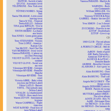
SWITCH - Switch it baby
Vanessa PARADIS - Marilyn &
SYLVIA - Automatic lover
John
TÉLÉPHONE - New York avec
WARNING - Rock
toi
city/Commando
TÉTINES NOIRES - Streap
William SHELLER - Un
Teac
homme heureux
Tanita TIKARAM - Little sister
Youssou N'DOUR & Peter
leaving town
GABRIEL - Shakin' the tree (DJ
Tanya St VAL - Tropical
edit)
Teresa KELLY - Johnnie
Yves SIMON - 2 ou 3 choses
TINA pour RIPOLIN - Vive le
pour elle
grand ripolinage
ZUCCHERO - Diavolo in me
TINTIN HEBDO - La chasse
ZZTOP - Doubleback
aux bruits
ZZTOP - Give it up
Tom JONES - Green green grass
CD
of home
Tony STEFANIDIS - Visions
1969 CLUB - The red album
Trini LOPEZ - America /
4YOU - 4 you
Kansas City
A PERFECT CIRCLE - Mer de
Van McCOY - Soul Cha Cha
noms
VAN MORRISON - Ivory tower
AaRON - Seeds of gold
Vanessa PARADIS - L'amour en
ABC Radio Networks -
soi [Test Pressing]
American TOP 40 # 51
VELVET GLOVE - Last day of
AGNÈS B. & la FNAC -
summer
Dernière Bande
VELVET GLOVE - Sweet was
AKIRISE - Brouiller l'écoute
my rose
ALABAMA 3 - Ain't goin' to
Véronique RIVIÈRE - Georges
Goa
Véronique RIVIÈRE - Première
Alain BASHUNG - Osez
Manche
Joséphine
Véronique RIVIÈRE - Tout
Alain BASHUNG - That's all
court
right
Victoria ABRIL - Baby when
Angela McCLUSKEY - The
you kiss me [White Label]
things we do
Viktor LAZLO - Baisers
Angelo DEBARRE/Ludovic
VINYL - The nobody men
BEIER - Paroles de swing
[White Label]
Anne-Sophie
VIVALDI - Le chardonneret
MUTTER/Lambert ORKIS -
VIXEN - How much love
The silver album
Warren ZEVON - Sentimental
AOSTE 20 ANS - Hits 76
hygiene
AqME - Dévisager Dieu
Wayne CAMPBELL - Night
Art MENGO - À tes côtés
time rose
Art MENGO - Des bateaux de
WEST & BYRD - Final kiss of
sang
love [White Label]