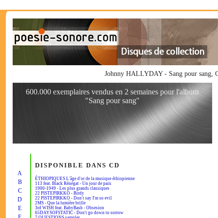
Johnny HALLYDAY - Sang pour sang, CD 
600.000 exemplaires vendus en 2 semaines pour l'album
"Sang pour sang"
DISPONIBLE DANS CD
A
ÉTHIOPIQUES L'âge d'or de la musique éthiopienne
B
113 feat. Black Rénégat - Un jour de paix
1900-1949 - Les plus grands classiques
C
22 PISTEPIRKKO - Birdy
22 PISTEPIRKKO - Don't say I'm so evil
D
2MS - Que la lumière brille
E
3rd WISH feat. BabyBash - Obsesion
65DAYSOFSTATIC - Don't go down to sorrow
F
7 QUESTIONS sampler