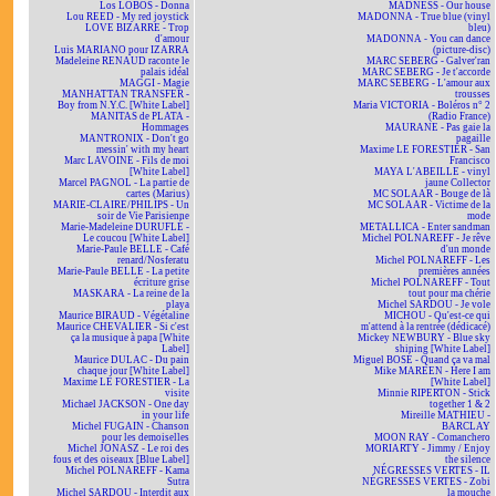
Los LOBOS - Donna
MADNESS - Our house
Lou REED - My red joystick
MADONNA - True blue (vinyl
LOVE BIZARRE - Trop
bleu)
d'amour
MADONNA - You can dance
Luis MARIANO pour IZARRA
(picture-disc)
Madeleine RENAUD raconte le
MARC SEBERG - Galver'ran
palais idéal
MARC SEBERG - Je t'accorde
MAGGI - Magie
MARC SEBERG - L'amour aux
MANHATTAN TRANSFER -
trousses
Boy from N.Y.C. [White Label]
Maria VICTORIA - Boléros n° 2
MANITAS de PLATA -
(Radio France)
Hommages
MAURANE - Pas gaie la
MANTRONIX - Don't go
pagaille
messin' with my heart
Maxime LE FORESTIER - San
Marc LAVOINE - Fils de moi
Francisco
[White Label]
MAYA L'ABEILLE - vinyl
Marcel PAGNOL - La partie de
jaune Collector
cartes (Marius)
MC SOLAAR - Bouge de là
MARIE-CLAIRE/PHILIPS - Un
MC SOLAAR - Victime de la
soir de Vie Parisienne
mode
Marie-Madeleine DURUFLÉ -
METALLICA - Enter sandman
Le coucou [White Label]
Michel POLNAREFF - Je rêve
Marie-Paule BELLE - Café
d'un monde
renard/Nosferatu
Michel POLNAREFF - Les
Marie-Paule BELLE - La petite
premières années
écriture grise
Michel POLNAREFF - Tout
MASKARA - La reine de la
tout pour ma chérie
playa
Michel SARDOU - Je vole
Maurice BIRAUD - Végétaline
MICHOU - Qu'est-ce qui
Maurice CHEVALIER - Si c'est
m'attend à la rentrée (dédicacé)
ça la musique à papa [White
Mickey NEWBURY - Blue sky
Label]
shining [White Label]
Maurice DULAC - Du pain
Miguel BOSÉ - Quand ça va mal
chaque jour [White Label]
Mike MAREEN - Here I am
Maxime LE FORESTIER - La
[White Label]
visite
Minnie RIPERTON - Stick
Michael JACKSON - One day
together 1 & 2
in your life
Mireille MATHIEU -
Michel FUGAIN - Chanson
BARCLAY
pour les demoiselles
MOON RAY - Comanchero
Michel JONASZ - Le roi des
MORIARTY - Jimmy / Enjoy
fous et des oiseaux [Blue Label]
the silence
Michel POLNAREFF - Kama
NÉGRESSES VERTES - IL
Sutra
NÉGRESSES VERTES - Zobi
Michel SARDOU - Interdit aux
la mouche