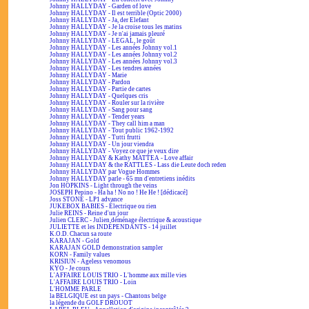
Johnny HALLYDAY - Garden of love
Johnny HALLYDAY - Il est terrible (Optic 2000)
Johnny HALLYDAY - Ja, der Elefant
Johnny HALLYDAY - Je la croise tous les matins
Johnny HALLYDAY - Je n'ai jamais pleuré
Johnny HALLYDAY - LEGAL, le goût
Johnny HALLYDAY - Les années Johnny vol.1
Johnny HALLYDAY - Les années Johnny vol.2
Johnny HALLYDAY - Les années Johnny vol.3
Johnny HALLYDAY - Les tendres années
Johnny HALLYDAY - Marie
Johnny HALLYDAY - Pardon
Johnny HALLYDAY - Partie de cartes
Johnny HALLYDAY - Quelques cris
Johnny HALLYDAY - Rouler sur la rivière
Johnny HALLYDAY - Sang pour sang
Johnny HALLYDAY - Tender years
Johnny HALLYDAY - They call him a man
Johnny HALLYDAY - Tout public 1962-1992
Johnny HALLYDAY - Tutti frutti
Johnny HALLYDAY - Un jour viendra
Johnny HALLYDAY - Voyez ce que je veux dire
Johnny HALLYDAY & Kathy MATTEA - Love affair
Johnny HALLYDAY & the RATTLES - Lass die Leute doch reden
Johnny HALLYDAY par Vogue Hommes
Johnny HALLYDAY parle - 65 mn d'entretiens inédits
Jon HOPKINS - Light through the veins
JOSEPH Pepino - Ha ha ! No no ! He He ! [dédicacé]
Joss STONE - LP1 advance
JUKEBOX BABIES - Électrique ou rien
Julie REINS - Reine d'un jour
Julien CLERC - Julien déménage électrique & acoustique
JULIETTE et les INDÉPENDANTS - 14 juillet
K.O.D. Chacun sa route
KARAJAN - Gold
KARAJAN GOLD demonstration sampler
KORN - Family values
KRISIUN - Ageless venomous
KYO - Je cours
L'AFFAIRE LOUIS TRIO - L'homme aux mille vies
L'AFFAIRE LOUIS TRIO - Loin
L'HOMME PARLE
la BELGIQUE est un pays - Chantons belge
la légende du GOLF DROUOT