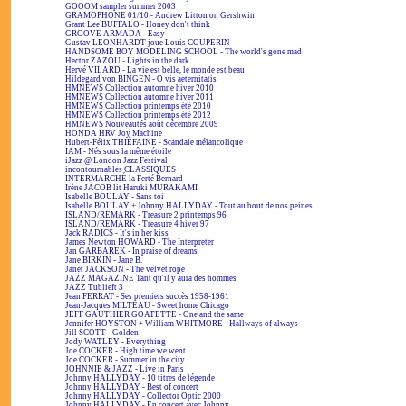
GOOOM sampler summer 2003
GRAMOPHONE 01/10 - Andrew Litton on Gershwin
Grant Lee BUFFALO - Honey don't think
GROOVE ARMADA - Easy
Gustav LEONHARDT joue Louis COUPERIN
HANDSOME BOY MODELING SCHOOL - The world's gone mad
Hector ZAZOU - Lights in the dark
Hervé VILARD - La vie est belle, le monde est beau
Hildegard von BINGEN - O vis aeternitatis
HMNEWS Collection automne hiver 2010
HMNEWS Collection automne hiver 2011
HMNEWS Collection printemps été 2010
HMNEWS Collection printemps été 2012
HMNEWS Nouveautés août décembre 2009
HONDA HRV Joy Machine
Hubert-Félix THIÉFAINE - Scandale mélancolique
IAM - Nés sous la même étoile
iJazz @ London Jazz Festival
incontournables CLASSIQUES
INTERMARCHÉ la Ferté Bernard
Irène JACOB lit Haruki MURAKAMI
Isabelle BOULAY - Sans toi
Isabelle BOULAY + Johnny HALLYDAY - Tout au bout de nos peines
ISLAND/REMARK - Treasure 2 printemps 96
ISLAND/REMARK - Treasure 4 hiver 97
Jack RADICS - It's in her kiss
James Newton HOWARD - The Interpreter
Jan GARBAREK - In praise of dreams
Jane BIRKIN - Jane B.
Janet JACKSON - The velvet rope
JAZZ MAGAZINE Tant qu'il y aura des hommes
JAZZ Tublieft 3
Jean FERRAT - Ses premiers succès 1958-1961
Jean-Jacques MILTEAU - Sweet home Chicago
JEFF GAUTHIER GOATETTE - One and the same
Jennifer HOYSTON + William WHITMORE - Hallways of always
Jill SCOTT - Golden
Jody WATLEY - Everything
Joe COCKER - High time we went
Joe COCKER - Summer in the city
JOHNNIE & JAZZ - Live in Paris
Johnny HALLYDAY - 10 titres de légende
Johnny HALLYDAY - Best of concert
Johnny HALLYDAY - Collector Optic 2000
Johnny HALLYDAY - En concert avec Johnny