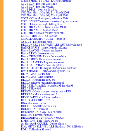
Claudio MONTEVERDI - L'Orfeo (extraits)
CLUB CCF - Prestige Classique
CLUB CCF - Prestige Rossini
CLUB DIAL - Le plein de tubes
CMJ New Music Monthly 91 - March 2001
CMJ New Music Monthly 92 - April 2001
COCA-COLA - Let's party selection 2004
COCHONOU 25ème anniversaire - 3 grands succès
COLDPLAY - Left right left right left
COLUMBIA - Artist News 4 mars 1998
COLUMBIA 96 - The road ahead
COLUMBIA Et toi t'écoutes quoi ? 96
CRÉDIT MUTUEL - Collection
CRÉOLE CHOIR OF CUBA - Tande-la
CYRIUS - Le sang des roses
DÉCOUVREZ-LES AVANT LES AUTRES volume 4
DANCE PARTY - le meilleur de la Dance
Daniel LAVOIE - Docteur tendresse
Daniel LEVI - Le cœur ouvert
Daniel ZIMMERMANN - Bone machine
David BRIOT - Phonik mouvement
David CHARVET - Apprendre à aimer
David HALLYDAY - Satellite (2005)
David LEE ROTH - Night life/She's my machine
David McNEIL - Hollywood (Olympia 97)
DE PALMAS - De Palmas
DE PALMAS - Elle s'ennuie
DECCA - Highlights 1997-98
DECCA release programme autumn 89
DELABEL Actualités novembre 95 janvier 96
DELABEL été 99
DEMON - Music that you wanna hear + EPK
DETAILS - Music matters vol. 8
DISCO PARTY - La fièvre du disco
DJ LBR - LE CORRUPTEUR
DNA - La serenissima
DOCK DES SUDS - Solidaires
DOLIVEUX - Doliveux
Dominique DALCAN - L'air de rien
DOMINO nouveautés 98/99
DRAGONBALL Z + SAILOR MOON
E-MOTION - This is how we are
éd. Philippe PICQUIER - Contes chinois
Eddy MITCHELL/NEVILLE Brothers - Tell it like it is
EDEL Collection 96 acte 1