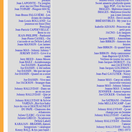
putains
Hubert-Félix THIÉFAINE -
Jean LAPOINTE - Tu jongles
Sweet amanite phalloïde queen
avec ma vie [Test Pressing]
Iggy POP - Cry for love
Jean TOPART - Peugeot 604 SL
IMAGES - Maîtresse (maxi)
V6
IMAGES - Maîtresse (touche
Jean-Bruno FALGUIÈRE - Les
pas à mes tresses)
écrans de cinéma
INXS - Devil inside
Jean-Louis ROLLAND - La
IRRÉSISTIBLES - My year is a
jeunesse est finie [Test
day
Pressing]
Isabelle ADJANI - Princesse au
Jean-Patrick CAPDEVIELLE -
petit pois
Born to cry
JACNO - Les langues
JEAN-PHILIPPE - Pardonne
étrangères
Jean-Pierre CASSEL - On
Jacques BREL - Amsterdam
s'accorde et on [White Label]
Jane BIRKIN - Amours des
Jeane MANSON - Les larmes
feintes
aux yeux
Jane BIRKIN - Et quand bien
Jeanne MAS - Johnny Johnny ²
même
JEREMY DAYS - Give it a
Jane BIRKIN - Help camionneur
name
Jean-Baptiste QUENIN -
Jerry REED - Amos Moses
Veilleur de toutes les nuits
Joan BAEZ - Asimbonanga
Jean-Jacques DEBOUT - Un
Joe DASSIN - Kanterbräu
mot [ACÉTATE]
Joe DASSIN - L'été indien
Jean-Jacques GOLDMAN -
Joe DASSIN - Me que me que
Puisque tu pars
Joe DASSIN - Quand on a seize
Jean-Paul GAULTIER - Noisy
ans
(remix)
Joe DASSIN - Vive moi
Jeanne MAS - Cœur en stéréo
Joe JACKSON - Stranger than
(nouvelle version)
fiction
Jeanne MAS - Johnny Johnny
Johnny HALLYDAY - Dans un
Jeanne MAS - L'enfant
an ou un jour
JENNIFER - Amour express
Johnny HALLYDAY - Que je
Joe COCKER - Unchain my
t'aime
heart
Johnny HALLYDAY & Sylvie
Joe SATRIANI - I believe
VARTAN - Bye bye baby
John MELLENCAMP - Last
Joye du vin à CHÂTEAUNEUF
chance
DU PAPE - Chansons des
Johnny HALLYDAY - Ça ne
échansons
change pas un homme
Julien CLERC - Ce n'est rien
Johnny HALLYDAY - Cadillac
Juliette GRÉCO - Ta jalousie
(picture-disc)
[White Label]
Johnny HALLYDAY - Derrière
KARAJAN - BRAHMS, danses
l'amour
hongroises + catalogue
Johnny HALLYDAY - Succès
Kenny BALL & his jazz band -
1961-1973