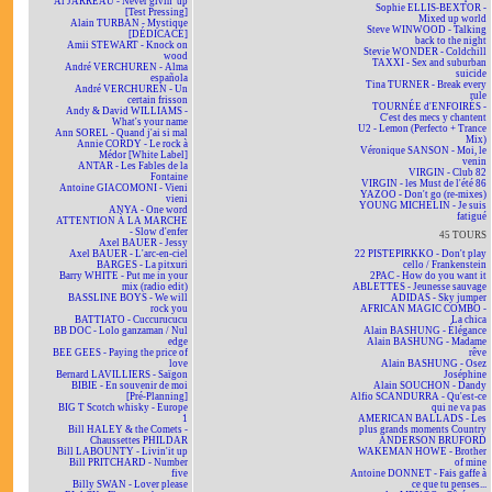
Al JARREAU - Never givin' up
Sophie ELLIS-BEXTOR -
[Test Pressing]
Mixed up world
Alain TURBAN - Mystique
Steve WINWOOD - Talking
[DÉDICACÉ]
back to the night
Amii STEWART - Knock on
Stevie WONDER - Coldchill
wood
TAXXI - Sex and suburban
André VERCHUREN - Alma
suicide
española
Tina TURNER - Break every
André VERCHUREN - Un
rule
certain frisson
TOURNÉE d'ENFOIRÉS -
Andy & David WILLIAMS -
C'est des mecs y chantent
What's your name
U2 - Lemon (Perfecto + Trance
Ann SOREL - Quand j'ai si mal
Mix)
Annie CORDY - Le rock à
Véronique SANSON - Moi, le
Médor [White Label]
venin
ANTAR - Les Fables de la
VIRGIN - Club 82
Fontaine
VIRGIN - les Must de l'été 86
Antoine GIACOMONI - Vieni
YAZOO - Don't go (re-mixes)
vieni
YOUNG MICHELIN - Je suis
ANYA - One word
fatigué
ATTENTION À LA MARCHE
- Slow d'enfer
45 TOURS
Axel BAUER - Jessy
Axel BAUER - L'arc-en-ciel
22 PISTEPIRKKO - Don't play
BARGES - La pitxuri
cello / Frankenstein
Barry WHITE - Put me in your
2PAC - How do you want it
mix (radio edit)
ABLETTES - Jeunesse sauvage
BASSLINE BOYS - We will
ADIDAS - Sky jumper
rock you
AFRICAN MAGIC COMBO -
BATTIATO - Cuccurucucu
La chica
BB DOC - Lolo ganzaman / Nul
Alain BASHUNG - Élégance
edge
Alain BASHUNG - Madame
BEE GEES - Paying the price of
rêve
love
Alain BASHUNG - Osez
Bernard LAVILLIERS - Saïgon
Joséphine
BIBIE - En souvenir de moi
Alain SOUCHON - Dandy
[Pré-Planning]
Alfio SCANDURRA - Qu'est-ce
BIG T Scotch whisky - Europe
qui ne va pas
1
AMERICAN BALLADS - Les
Bill HALEY & the Comets -
plus grands moments Country
Chaussettes PHILDAR
ANDERSON BRUFORD
Bill LABOUNTY - Livin'it up
WAKEMAN HOWE - Brother
Bill PRITCHARD - Number
of mine
five
Antoine DONNET - Fais gaffe à
Billy SWAN - Lover please
ce que tu penses...