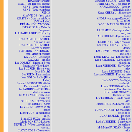
Hawaiian war chant
Jonathan STUART - Wako man
KENT - On fait c'qu'on peut
Julien CLERC - This melody
KENT - Tous les mômes
KAJAGOOGOO - Too shy
KENT - Tous les mômes
(midnight mix)
REMIX
Karen CHERYL - Sing to me
Kim WILDE - You came
mama
KIRSTEN - Over the rainbow
KNORR - campagne Europe 1
[White Label]
hiver 78-79
KRÉMA HOLLYWOOD -
KOOL & THE GANG 1990
J.STRAUSS fils, Valse de
hitmix
l'empereur
LA FEMME - Sur la planche /
L'AFFAIRE LOUIS TRIO - Il y
Françoise
a ceux
LADY ROUGE - Eyes of mars
L'AFFAIRE LOUIS TRIO -
[DIOR]
Nous on a tout
LAURENT - Lady / Pharaon
L'AFFAIRE LOUIS TRIO -
Laurent VOULZY - Le soleil
Succès de larmes
donne
L'AFFRONT NATIONAL -
Lee LEWIS - French kiss [Test
Jean-Marie tu charries
Pressing]
LA LUNA - Les cactus
Lenny KRAVITZ - Let love rule
LAZARE - Infidèle
Leon REDBONE - Gotta shake
Lee DORSEY - Shortnin' bread
that thing
[monoface White Label]
Leon REDBONE - Play Gipsy
Lee ELDRED - How's your
play
love life 1&2
Leon REDBONE - Sugar
Lee REED - Ram ram jam
Leonard COHEN - First we take
Lena GOLD - Radio [Blue
Manhattan
Label]
Linda SCOTT - Starlight,
Leonard BERNSTEIN - Gaîté
starbright
Parisienne d'Offenbach
Louis BERTIGNAC et les
les JARDINS de l'OPÉRA -
Visiteurs - Ces idées-là
Meilleurs vœux
LOVE AND MONEY -
les MAX VALENTIN - Les
Halleluiah man
maux dits
Luc FAIRDAN - T'as de beaux
les OBJETS - L'hiver est là
lolos
les OBJETS - Sarah
Lucien JEUNESSE raconte les
LEVEL 42 - Heaven in my
3 ours
hands
LUNA PARKER - Le challenge
Liane FOLY - Il est mort le
des espoirs
soleil
LUNA PARKER - Tes états
Linda DE SUZA - Amalia
d'âme Eric
Linda RONSTADT/Aaron
Lydia VERKINE - La mélodie
NEVILLE - When something is
des enfants
wrong...
M & Mme FAIRDAN - Beaux
LLOYD COLE - Downtown
lolos