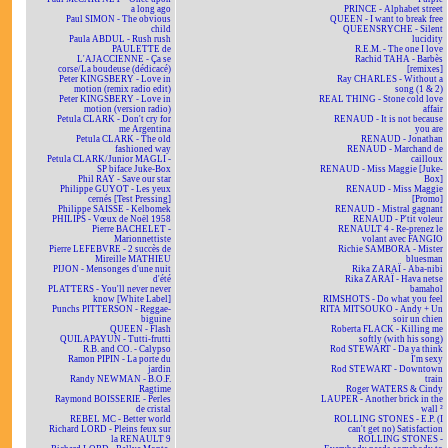
a long ago
PRINCE - Alphabet street
Paul SIMON - The obvious
QUEEN - I want to break free
child
QUEENSRYCHE - Silent
Paula ABDUL - Rush rush
lucidity
PAULETTE de
R.E.M. - The one I love
L'AJACCIENNE - Ça se
Rachid TAHA - Barbès
corse/La boudeuse (dédicacé)
[remixes]
Peter KINGSBERY - Love in
Ray CHARLES - Without a
motion (remix radio edit)
song (1 & 2)
Peter KINGSBERY - Love in
REAL THING - Stone cold love
motion (version radio)
affair
Petula CLARK - Don't cry for
RENAUD - It is not because
me Argentina
you are
Petula CLARK - The old
RENAUD - Jonathan
fashioned way
RENAUD - Marchand de
Petula CLARK/Junior MAGLI -
cailloux
SP biface Juke-Box
RENAUD - Miss Maggie [Juke-
Phil RAY - Save our star
Box]
Philippe GUYOT - Les yeux
RENAUD - Miss Maggie
cernés [Test Pressing]
[Promo]
Philippe SAISSE - Kelbomek
RENAUD - Mistral gagnant
PHILIPS - Vœux de Noël 1958
RENAUD - P'tit voleur
Pierre BACHELET -
RENAULT 4 - Re-prenez le
Marionnettiste
volant avec FANGIO
Pierre LEFEBVRE - 2 succès de
Richie SAMBORA - Mister
Mireille MATHIEU
bluesman
PIJON - Mensonges d'une nuit
Rika ZARAÏ - Aba-nibi
d'été
Rika ZARAÏ - Hava netse
PLATTERS - You'll never never
bamahol
know [White Label]
RIMSHOTS - Do what you feel
Punchs PITTERSON - Reggae-
RITA MITSOUKO - Andy + Un
biguine
soir un chien
QUEEN - Flash
Roberta FLACK - Killing me
QUILAPAYUN - Tutti-frutti
softly (with his song)
R.B. and CO. - Calypso
Rod STEWART - Da ya think
Ramon PIPIN - La porte du
I'm sexy
jardin
Rod STEWART - Downtown
Randy NEWMAN - B.O.F.
train
Ragtime
Roger WATERS & Cindy
Raymond BOISSERIE - Perles
LAUPER - Another brick in the
de cristal
wall ²
REBEL MC - Better world
ROLLING STONES - E.P. (I
Richard LORD - Pleins feux sur
can't get no) Satisfaction
la RENAULT 9
ROLLING STONES -