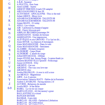
A & B - Suzanne
G
A FILETTA - Don Juan
Abed AZRIÉ - Suerte
H
ABSENT FRIENDS 4 track CD sampler
ABUS DANGEREUX face 39
I
ACTIVISION - APOCALYPSE - This is the end
J
Adam GREEN - Minor love
ADAMI/SACEM/MIDEM - TALENTS 98
K
ADAMI/SACEM/MIDEM - TALENTS 99
Aimee MANN - 31 today
L
AÏOLI - Les vilains
AIR - Californie/La femme d'argent
M
AIR - Cherry blossom girl
AIRPLAY RECORDS printemps 94
N
AKHENATON - Soldats de fortune
O
AKHENATON - Une impression
ALÉVÊQUE et son GROUPO - Y'a c'qu'on dit...
P
Alain HIVER - La chanson d'Antraigues
Alain MANARANCHE - Dans le vent
Q
Alain MANARANCHE - Sentiment
ALAMBIC - Dichaïtz (respire)
R
ALDEBERT - Carpe Diem
ALDEBERT - L'année du singe
S
Alfred HITCHCOCK - 100ème
T
Angie STONE feat. Snoop Dogg - I wanna thank ya
Annette BANNEVILLE Quintet - Folksongs
U
Annie LENNOX - Why
ARCHIVE - Get out
V
ARCHIVE - The way you love me
ARCHIVE:disc
W
Aretha FRANKLIN - A rose is still a rose
Art MENGO - Magdeleine
X
ARTE - Les 4 saisons
Y
Association Valentin HAÜY - Fables de la Fontaine
Audrey LAVERGNE - Facing mirrors 2.0
Z
AUVIDIS - Religions du monde
Axelle RED - Je me fâche
0-9
BABEL - La vie est un cirque
BABYLON ZOO - All the money's gone
BALLANTINE'S Le rituel
BANGER SISTERS
BAOBAB - 3 mix dub
BARCLAY - ISLAND - Opération Libération
BARCLAY - ISLAND [bleu]