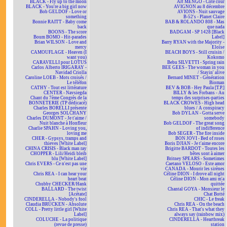
BLACK - Fly up to the moon
Art MENGO - Côté cour
BLACK - You're a big girl now
AVIGNON au 8 décembre
Bob GELDOF - Love or
AVIONS - Nuit sauvage
something
B-52's - Planet Claire
Bonnie RAITT - Baby come
BAB & ROLANDO 808 - Mas
back
que nada
BOONS - The score
BADGAM - SP 1428 [Black
Boum BOMO - Hit-parades
Label]
Brian WILSON - Love and
Barry RYAN with the Majority -
mercy
Eloïse
CAMOUFLAGE - Heaven (I
BEACH BOYS - Still cruisin /
want you)
Kokomo
CARAVELLI pour LOTUS
Bebu SILVETTI - Spring rain
Carlos Alberto IRIGARAY -
BEE GEES - The woman in you
Navidad Criolla
/ Stayin' alive
Caroline LOEB - Mots croisés /
Bernard MINET - Génération
Le téléfon
Bioman
CATHY - Tout est littérature
BEV & BOB - Hey Paula [T.P.]
CENTER - Navsiegda
BILLY & les Forbans - Au
Chant du 7ème Congrès de la
temps des surprises-parties
BONNETERIE (TP dédicacé)
BLACK CROWES - High head
Charles BORELLI présente
blues / A conspiracy
Georges SOLCHANY
Bob DYLAN - Gotta serve
Charles DUMONT - Je t'aime /
somebody
Nuit blanche à Honfleur
Bob GELDOF - The great song
Charlie SPAHN - Loving you,
of indifference
loving me
Bob SEGER - The fire inside
CHER - Gypsys, tramps and
BON JOVI - Bed of roses
thieves [White Label]
Boris DJIAN - Je t'aime encore
CHINA CRISIS - Black man ray
Brigitte BARDOT - Toutes les
CHOPPER - Lili/Heidi bleib
bêtes sont à aimer
blu [White Label]
Britney SPEARS - Sometimes
Chris EVERS - Ce n'est pas une
Caetano VELOSO - Este amor
vie
CANADA - Mourir les sirènes
Chris REA - I can hear your
Céline DION - I drove all night
heart beat
Céline DION - Mon ami m'a
Chubby CHECKER/Hank
quittée
BALLARD - The twist
Chantal GOYA - Monsieur le
[Acétate]
Chat Botté
CINDERELLA - Nobody's fool
CHIC - Le freak
Claudia BRÜCKEN - Absolute
Chris REA - On the beach
COLL - Pretty little girl [White
Chris REA - That's what they
Label]
always say (rainbow mix)
COLUCHE - La politique
CINDERELLA - Heartbreak
(revue de presse)
station