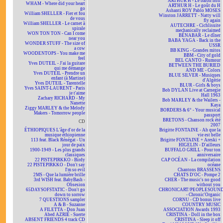
ARTHUR H - Le baron noir
WHAM - Where did your heart
ARTHUR H - Le goût du H
go
Ashanti ROY Pablo MOSES
William SHELLER - Fier et fou
Winston JARRETT - Natty will
de vous
fly again
William SHELLER - Le carnet à
AUTECHRE - Cichlisuite
spirale
mechanically reclaimed
WON TON TON - Can I come
BÉNABAR - Le dîner
near you
BABA YAGA - Back in the
WONDER STUFF - The size of
USSR
a cow
BB KING - Grandes mitos
WOODENTOPS - You make me
BBM - City of gold
feel
BEL CANTO - Rumour
Yves DUTEIL - J'ai la guitare
BETWEEN THE BURIED
qui me démange
AND ME - Colors
Yves DUTEIL - Prendre un
BLUE SILVER - Musiques
enfant (à Martine)
d'Algérie
Yves DUTEIL - Tarentelle
BLUR - Girls & boys
Yves SAINT-LAURENT - Paris
Bob DYLAN Live at Carnegie
je t'aime
Hall 1963
Zachary RICHARD - My
Bob MARLEY & the Wailers -
Nanette
Kaya
Ziggy MARLEY & the Melody
BORDERS & 6° - Your musical
Makers - Tomorrow people
passport
BRETONS - Chanson rock été
CD
2007
ÉTHIOPIQUES L'âge d'or de la
Brigitte FONTAINE - Ah que la
musique éthiopienne
vie est belle
113 feat. Black Rénégat - Un
Brigitte FONTAINE + Areski +
jour de paix
HIGELIN - D'ailleurs
1900-1949 - Les plus grands
BUFFALO GRILL - Pour ton
classiques
anniversaire
22 PISTEPIRKKO - Birdy
CAP OCÉAN - La compilation
22 PISTEPIRKKO - Don't say
océane
I'm so evil
Chantons BRASSENS
2MS - Que la lumière brille
CHATS D'OC - Pompe 2
3rd WISH feat. BabyBash -
CHER - The music's no good
Obsesion
without you
65DAYSOFSTATIC - Don't go
CHRONICART/PEOPLESOUN
down to sorrow
- Chronic'Organic
7 QUESTIONS sampler
CORNU - CD bonus live
A & B - Suzanne
COUNTRY MUSIC
A FILETTA - Don Juan
ASSOCIATION Awards 1993
Abed AZRIÉ - Suerte
CRISTINA - Doll in the box
ABSENT FRIENDS 4 track CD
CRISTINA - Sleep it off