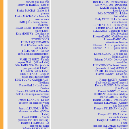
on with you like that
Dick RIVERS - Je t'ai reconnue
Emmylou HARRIS - Rose of
Dolly PARTON - Downtown
Cimarron
EARTH WIND & FIRE -
Enrico MACIAS - 2 ailes & 3
Saturday nite
plumes
Eddy MITCHELL - Lèche-
Enrico MACIAS - La France de
bottes blues
mon enfance
Eddy MITCHELL - Soixante
ENRIQUÉ - J'aime, J'aime...
soixante-deux
[dédicacé]
EDITH NYLON - Edith Nylon
ENZO ENZO - Blanche Neige
Edouard BAER - La bostella
[White Label]
ELEGANCE - Jamais de risque
Erik MONTRY - Des fleurs et
[Test Pressing]
des fusils
Etienne DAHO - Caribbean sea
ETHNIKOLOR
Etienne DAHO - Des
F.LEMARQUE/MARTIN
attractions désastre
CIRCUS - Succès de Paris
Etienne DAHO - Epaule tattoo
[White Label]
Etienne DAHO - Epaule tattoo
FÉLIX POTIN - Édition
(maxi)
spéciale inauguration super-
Etienne DAHO - Il ne dira pas
marché
[White Label]
FAMILLE FOUX - Un très
Etienne DAHO - Les voyages
joyeux Noël... [White Label]
immobiles
Félix FAIRANO - Moi je n'suis
EURYTHMICS - Sweet dreams
pas pressé [ACÉTATE]
(are made of this) REMIX 91
FFF - AC² N [White Label]
FARID - Un amour montagne
FIDO STEAKY - Les plus
Florent PAGNY - Ça fait des
belles musiques de films
nuits
FINE YOUNG CANNIBALS -
Florent PAGNY - Comme
The flame
d'habitude [Claude François]
France GALL - La chanson
Florent PAGNY - Jolie môme
d'Azima
[Léo Ferré]
Francis CABREL & Mercedes
Florent PAGNY - Tue-moi
SOSA - Yo vengo a ofrecer mi
FORBANS - Lève ton ful de là
corazon
Francis CABREL - Je rêve
Francis LEANDRI - EP Ton
Francis CABREL - Petite Marie
absence, ton silence [White
François FELDMAN - Comme
Label]
une évidence
Francis LEANDRI - SP Ton
François FELDMAN - Le p'tit
absence, ton silence [White
cireur
Label]
François FELDMAN - Les
Franck DIDIER - Pour la
valses de Vienne
première fois [Test Pressing]
François FELDMAN - Petit
François FELDMAN - Le
Frank
serpent qui danse
François FELDMAN & Joniece
Frédéric BERTHELOT -
JAMISON - J'ai peur