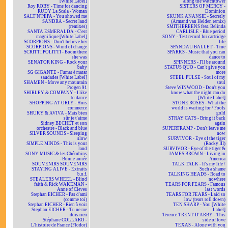
[White Label]
along the watchtower
Roy ROBY - Time for dancing
SISTERS OF MERCY -
RUDY La Scala - Woman
Dominion
SALT'N'PEPA - You showed me
SKUNK ANANSIE - Secretly
SANDRA - Secret land
(Armand van Helden remix)
(remixes)
SMITHEREENS feat. Belinda
SANTA ESMERALDA - C'est
CARLISLE - Blue period
magnifique [White Label]
SONY - Test record for cartridge
SCORPIONS - Don't believe her
file
SCORPIONS - Wind of change
SPANDAU BALLET - True
SCRITTI POLITTI - Boom there
SPARKS - Music that you can
she was
dance to
SENATOR KING - Rock your
SPINNERS - I'll be around
baby
STATUS QUO - Can't give you
SG GIGANTE - Fumar é matar
more
saudades [White Label]
STEEL PULSE - Soul of my
SHAMEN - Move any mountain
soul
Progen 91
Steve WINWOOD - Don't you
SHIRLEY & COMPANY - I like
know what the night can do
to dance
[White Label]
SHOPPING AT ORLY - Hors
STONE ROSES - What the
commerce
world is waiting for / Fools
SHUKY & AVIVA - Mais bien
gold
sûr je t'aime
STRAY CATS - Bring it back
Sidney BECHET et son
again
orchestre - Black and blue
SUPERTRAMP - Don't leave me
SILVER SOUNDS - Sleeping
now
slow
SURVIVOR - Eye of the tiger
SIMPLE MINDS - This is your
(Rocky III)
land
SURVIVOR - Eye of the tiger &
SONY MUSIC & les Chérubins
JAMES BROWN - Living in
- Bonne année
America
SOUVENIRS SOUVENIRS
TALK TALK - It's my life /
STAYING ALIVE - Extraits
Such a shame
b.o.f.
TALKING HEADS - Road to
STEALERS WHEEL - Blind
nowhere
faith & Rick WAKEMAN -
TEARS FOR FEARS - Famous
Anne of Cleves
last words
Stephan EICHER - Pas d'ami
TEARS FOR FEARS - Laid so
(comme toi)
low (tears roll down)
Stephan EICHER - Rien à voir
TEN SHARP - You [White
Stephan EICHER - Tu ne me
Label]
dois rien
Terence TRENT D'ARBY - This
Stéphane COLLARO -
side of love
L'histoire de France (Flodor)
TEXAS - Alone with you