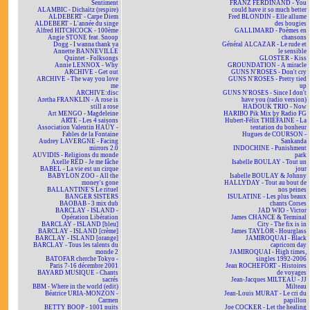
Sentiment
FRANZ FERDINAND - You
ALAMBIC - Dichaïtz (respire)
could have it so much better
ALDEBERT - Carpe Diem
Fred BLONDIN - Elle allume
ALDEBERT - L'année du singe
des bougies
Alfred HITCHCOCK - 100ème
GALLIMARD - Poèmes en
Angie STONE feat. Snoop
chansons
Dogg - I wanna thank ya
Général ALCAZAR - Le rude et
Annette BANNEVILLE
le sensible
Quintet - Folksongs
GLOSTER - Kiss
Annie LENNOX - Why
GROUNDATION - A miracle
ARCHIVE - Get out
GUNS N'ROSES - Don't cry
ARCHIVE - The way you love
GUNS N'ROSES - Pretty tied
me
up
ARCHIVE:disc
GUNS N'ROSES - Since I don't
Aretha FRANKLIN - A rose is
have you (radio version)
still a rose
HADOUK TRIO - Now
Art MENGO - Magdeleine
HARIBO Pik Mix by Radio FG
ARTE - Les 4 saisons
Hubert-Félix THIÉFAINE - La
Association Valentin HAÜY -
tentation du bonheur
Fables de la Fontaine
Hugues de COURSON -
Audrey LAVERGNE - Facing
Sankanda
mirrors 2.0
INDOCHINE - Punishment
AUVIDIS - Religions du monde
park
Axelle RED - Je me fâche
Isabelle BOULAY - Tout un
BABEL - La vie est un cirque
jour
BABYLON ZOO - All the
Isabelle BOULAY & Johnny
money's gone
HALLYDAY - Tout au bout de
BALLANTINE'S Le rituel
nos peines
BANGER SISTERS
ISULATINE - Les plus beaux
BAOBAB - 3 mix dub
chants Corses
BARCLAY - ISLAND -
JAD WIO - Victor
Opération Libération
James CHANCE & Terminal
BARCLAY - ISLAND [bleu]
City - The fix is in
BARCLAY - ISLAND [crème]
James TAYLOR - Hourglass
BARCLAY - ISLAND [orange]
JAMIROQUAI - Black
BARCLAY - Tous les talents du
capricorn day
monde 2
JAMIROQUAI - High times,
BATOFAR cherche Tokyo -
singles 1992-2006
Paris 7-16 décembre 2001
Jean ROCHEFORT - Histoires
BAYARD MUSIQUE - Chants
de voyages
sacrés
Jean-Jacques MILTEAU - JJ
BBM - Where in the world (edit)
Milteau
Béatrice URIA-MONZON -
Jean-Louis MURAT - Le cri du
Carmen
papillon
BETTY BOOP - 1001 nuits
Joe COCKER - Let the healing