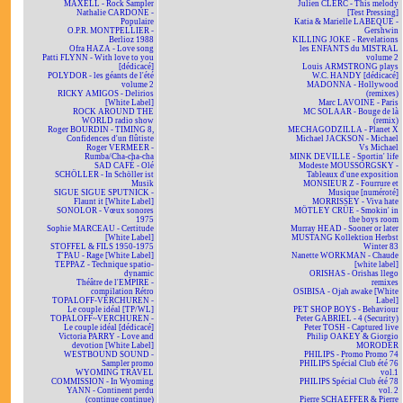
MAXELL - Rock Sampler
Julien CLERC - This melody
Nathalie CARDONE -
[Test Pressing]
Populaire
Katia & Marielle LABEQUE -
O.P.R. MONTPELLIER -
Gershwin
Berlioz 1988
KILLING JOKE - Revelations
Ofra HAZA - Love song
les ENFANTS du MISTRAL
Patti FLYNN - With love to you
volume 2
[dédicacé]
Louis ARMSTRONG plays
POLYDOR - les géants de l'été
W.C. HANDY [dédicacé]
volume 2
MADONNA - Hollywood
RICKY AMIGOS - Delirios
(remixes)
[White Label]
Marc LAVOINE - Paris
ROCK AROUND THE
MC SOLAAR - Bouge de là
WORLD radio show
(remix)
Roger BOURDIN - TIMING 8,
MECHAGODZILLA - Planet X
Confidences d'un flûtiste
Michael JACKSON - Michael
Roger VERMEER -
Vs Michael
Rumba/Cha-cha-cha
MINK DEVILLE - Sportin' life
SAD CAFÉ - Olé
Modeste MOUSSORGSKY -
SCHÖLLER - In Schöller ist
Tableaux d'une exposition
Musik
MONSIEUR Z - Fourrure et
SIGUE SIGUE SPUTNICK -
Musique [numéroté]
Flaunt it [White Label]
MORRISSEY - Viva hate
SONOLOR - Vœux sonores
MÖTLEY CRÜE - Smokin' in
1975
the boys room
Sophie MARCEAU - Certitude
Murray HEAD - Sooner or later
[White Label]
MUSTANG Kollektion Herbst
STOFFEL & FILS 1950-1975
Winter 83
T'PAU - Rage [White Label]
Nanette WORKMAN - Chaude
TEPPAZ - Technique spatio-
[white label]
dynamic
ORISHAS - Orishas llego
Théâtre de l'EMPIRE -
remixes
compilation Rétro
OSIBISA - Ojah awake [White
TOPALOFF-VERCHUREN -
Label]
Le couple idéal [TP/WL]
PET SHOP BOYS - Behaviour
TOPALOFF~VERCHUREN -
Peter GABRIEL - 4 (Security)
Le couple idéal [dédicacé]
Peter TOSH - Captured live
Victoria PARRY - Love and
Philip OAKEY & Giorgio
devotion [White Label]
MORODER
WESTBOUND SOUND -
PHILIPS - Promo Promo 74
Sampler promo
PHILIPS Spécial Club été 76
WYOMING TRAVEL
vol.1
COMMISSION - In Wyoming
PHILIPS Spécial Club été 78
YANN - Continent perdu
vol. 2
(continue continue)
Pierre SCHAEFFER & Pierre