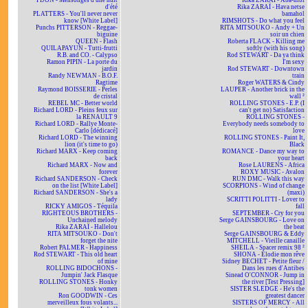
PIJON - Mensonges d'une nuit
Rika ZARAÏ - Aba-nibi
d'été
Rika ZARAÏ - Hava netse
PLATTERS - You'll never never
bamahol
know [White Label]
RIMSHOTS - Do what you feel
Punchs PITTERSON - Reggae-
RITA MITSOUKO - Andy + Un
biguine
soir un chien
QUEEN - Flash
Roberta FLACK - Killing me
QUILAPAYUN - Tutti-frutti
softly (with his song)
R.B. and CO. - Calypso
Rod STEWART - Da ya think
Ramon PIPIN - La porte du
I'm sexy
jardin
Rod STEWART - Downtown
Randy NEWMAN - B.O.F.
train
Ragtime
Roger WATERS & Cindy
Raymond BOISSERIE - Perles
LAUPER - Another brick in the
de cristal
wall ²
REBEL MC - Better world
ROLLING STONES - E.P. (I
Richard LORD - Pleins feux sur
can't get no) Satisfaction
la RENAULT 9
ROLLING STONES -
Richard LORD - Rallye Monte-
Everybody needs somebody to
Carlo [dédicacé]
love
Richard LORD - The winning
ROLLING STONES - Paint It,
lion (it's time to go)
Black
Richard MARX - Keep coming
ROMANCE - Dance my way to
back
your heart
Richard MARX - Now and
Rose LAURENS - Africa
forever
ROXY MUSIC - Avalon
Richard SANDERSON - Check
RUN DMC - Walk this way
on the list [White Label]
SCORPIONS - Wind of change
Richard SANDERSON - She's a
(maxi)
lady
SCRITTI POLITTI - Lover to
RICKY AMIGOS - Téquila
fall
RIGHTEOUS BROTHERS -
SEPTEMBER - Cry for you
Unchained melody
Serge GAINSBOURG - Love on
Rika ZARAÏ - Hallelou
the beat
RITA MITSOUKO - Don't
Serge GAINSBOURG & Eddy
forget the nite
MITCHELL - Vieille canaille
Robert PALMER - Happiness
SHEILA - Spacer remix 98 ²
Rod STEWART - This old heart
SHONA - Elodie mon rêve
of mine
Sidney BECHET - Petite fleur /
ROLLING BIDOCHONS -
Dans les rues d'Antibes
Jumpin' Jack Flasque
Sinead O'CONNOR - Jump in
ROLLING STONES - Honky
the river [Test Pressing]
tonk women
SISTER SLEDGE - He's the
Ron GOODWIN - Ces
greatest dancer
merveilleux fous volants...
SISTERS OF MERCY - All