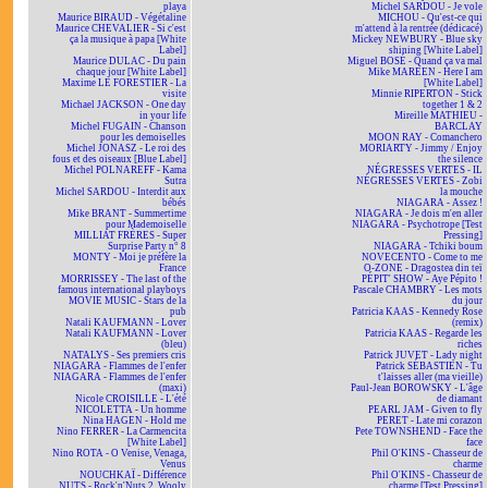
playa
Michel SARDOU - Je vole
Maurice BIRAUD - Végétaline
MICHOU - Qu'est-ce qui
Maurice CHEVALIER - Si c'est
m'attend à la rentrée (dédicacé)
ça la musique à papa [White
Mickey NEWBURY - Blue sky
Label]
shining [White Label]
Maurice DULAC - Du pain
Miguel BOSÉ - Quand ça va mal
chaque jour [White Label]
Mike MAREEN - Here I am
Maxime LE FORESTIER - La
[White Label]
visite
Minnie RIPERTON - Stick
Michael JACKSON - One day
together 1 & 2
in your life
Mireille MATHIEU -
Michel FUGAIN - Chanson
BARCLAY
pour les demoiselles
MOON RAY - Comanchero
Michel JONASZ - Le roi des
MORIARTY - Jimmy / Enjoy
fous et des oiseaux [Blue Label]
the silence
Michel POLNAREFF - Kama
NÉGRESSES VERTES - IL
Sutra
NÉGRESSES VERTES - Zobi
Michel SARDOU - Interdit aux
la mouche
bébés
NIAGARA - Assez !
Mike BRANT - Summertime
NIAGARA - Je dois m'en aller
pour Mademoiselle
NIAGARA - Psychotrope [Test
MILLIAT FRÈRES - Super
Pressing]
Surprise Party n° 8
NIAGARA - Tchiki boum
MONTY - Moi je préfère la
NOVECENTO - Come to me
France
O-ZONE - Dragostea din teï
MORRISSEY - The last of the
PÉPIT' SHOW - Aye Pépito !
famous international playboys
Pascale CHAMBRY - Les mots
MOVIE MUSIC - Stars de la
du jour
pub
Patricia KAAS - Kennedy Rose
Natali KAUFMANN - Lover
(remix)
Natali KAUFMANN - Lover
Patricia KAAS - Regarde les
(bleu)
riches
NATALYS - Ses premiers cris
Patrick JUVET - Lady night
NIAGARA - Flammes de l'enfer
Patrick SÉBASTIEN - Tu
NIAGARA - Flammes de l'enfer
t'laisses aller (ma vieille)
(maxi)
Paul-Jean BOROWSKY - L'âge
Nicole CROISILLE - L'été
de diamant
NICOLETTA - Un homme
PEARL JAM - Given to fly
Nina HAGEN - Hold me
PERET - Late mi corazon
Nino FERRER - La Carmencita
Pete TOWNSHEND - Face the
[White Label]
face
Nino ROTA - O Venise, Venaga,
Phil O'KINS - Chasseur de
Venus
charme
NOUCHKAÏ - Différence
Phil O'KINS - Chasseur de
NUTS - Rock'n'Nuts 2, Wooly
charme [Test Pressing]