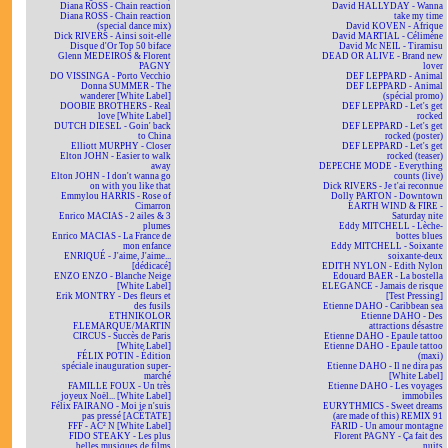
Diana ROSS - Chain reaction
David HALLYDAY - Wanna
Diana ROSS - Chain reaction
take my time
(special dance mix)
David KOVEN - Afrique
Dick RIVERS - Ainsi soit-elle
David MARTIAL - Célimène
Disque d'Or Top 50 biface
David Mc NEIL - Tiramisu
Glenn MEDEIROS & Florent
DEAD OR ALIVE - Brand new
PAGNY
lover
DO VISSINGA - Porto Vecchio
DEF LEPPARD - Animal
Donna SUMMER - The
DEF LEPPARD - Animal
wanderer [White Label]
(spécial promo)
DOOBIE BROTHERS - Real
DEF LEPPARD - Let's get
love [White Label]
rocked
DUTCH DIESEL - Goin' back
DEF LEPPARD - Let's get
to China
rocked (poster)
Elliott MURPHY - Closer
DEF LEPPARD - Let's get
Elton JOHN - Easier to walk
rocked (teaser)
away
DEPECHE MODE - Everything
Elton JOHN - I don't wanna go
counts (live)
on with you like that
Dick RIVERS - Je t'ai reconnue
Emmylou HARRIS - Rose of
Dolly PARTON - Downtown
Cimarron
EARTH WIND & FIRE -
Enrico MACIAS - 2 ailes & 3
Saturday nite
plumes
Eddy MITCHELL - Lèche-
Enrico MACIAS - La France de
bottes blues
mon enfance
Eddy MITCHELL - Soixante
ENRIQUÉ - J'aime, J'aime...
soixante-deux
[dédicacé]
EDITH NYLON - Edith Nylon
ENZO ENZO - Blanche Neige
Edouard BAER - La bostella
[White Label]
ELEGANCE - Jamais de risque
Erik MONTRY - Des fleurs et
[Test Pressing]
des fusils
Etienne DAHO - Caribbean sea
ETHNIKOLOR
Etienne DAHO - Des
F.LEMARQUE/MARTIN
attractions désastre
CIRCUS - Succès de Paris
Etienne DAHO - Epaule tattoo
[White Label]
Etienne DAHO - Epaule tattoo
FÉLIX POTIN - Édition
(maxi)
spéciale inauguration super-
Etienne DAHO - Il ne dira pas
marché
[White Label]
FAMILLE FOUX - Un très
Etienne DAHO - Les voyages
joyeux Noël... [White Label]
immobiles
Félix FAIRANO - Moi je n'suis
EURYTHMICS - Sweet dreams
pas pressé [ACÉTATE]
(are made of this) REMIX 91
FFF - AC² N [White Label]
FARID - Un amour montagne
FIDO STEAKY - Les plus
Florent PAGNY - Ça fait des
belles musiques de films
nuits