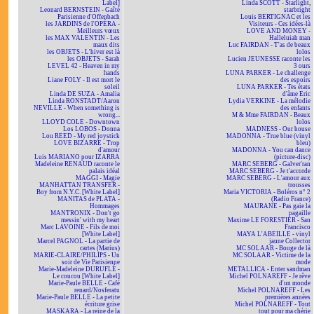
Label]
Linda SCOTT - Starlight,
Leonard BERNSTEIN - Gaîté
starbright
Parisienne d'Offenbach
Louis BERTIGNAC et les
les JARDINS de l'OPÉRA -
Visiteurs - Ces idées-là
Meilleurs vœux
LOVE AND MONEY -
les MAX VALENTIN - Les
Halleluiah man
maux dits
Luc FAIRDAN - T'as de beaux
les OBJETS - L'hiver est là
lolos
les OBJETS - Sarah
Lucien JEUNESSE raconte les
LEVEL 42 - Heaven in my
3 ours
hands
LUNA PARKER - Le challenge
Liane FOLY - Il est mort le
des espoirs
soleil
LUNA PARKER - Tes états
Linda DE SUZA - Amalia
d'âme Eric
Linda RONSTADT/Aaron
Lydia VERKINE - La mélodie
NEVILLE - When something is
des enfants
wrong...
M & Mme FAIRDAN - Beaux
LLOYD COLE - Downtown
lolos
Los LOBOS - Donna
MADNESS - Our house
Lou REED - My red joystick
MADONNA - True blue (vinyl
LOVE BIZARRE - Trop
bleu)
d'amour
MADONNA - You can dance
Luis MARIANO pour IZARRA
(picture-disc)
Madeleine RENAUD raconte le
MARC SEBERG - Galver'ran
palais idéal
MARC SEBERG - Je t'accorde
MAGGI - Magie
MARC SEBERG - L'amour aux
MANHATTAN TRANSFER -
trousses
Boy from N.Y.C. [White Label]
Maria VICTORIA - Boléros n° 2
MANITAS de PLATA -
(Radio France)
Hommages
MAURANE - Pas gaie la
MANTRONIX - Don't go
pagaille
messin' with my heart
Maxime LE FORESTIER - San
Marc LAVOINE - Fils de moi
Francisco
[White Label]
MAYA L'ABEILLE - vinyl
Marcel PAGNOL - La partie de
jaune Collector
cartes (Marius)
MC SOLAAR - Bouge de là
MARIE-CLAIRE/PHILIPS - Un
MC SOLAAR - Victime de la
soir de Vie Parisienne
mode
Marie-Madeleine DURUFLÉ -
METALLICA - Enter sandman
Le coucou [White Label]
Michel POLNAREFF - Je rêve
Marie-Paule BELLE - Café
d'un monde
renard/Nosferatu
Michel POLNAREFF - Les
Marie-Paule BELLE - La petite
premières années
écriture grise
Michel POLNAREFF - Tout
MASKARA - La reine de la
tout pour ma chérie