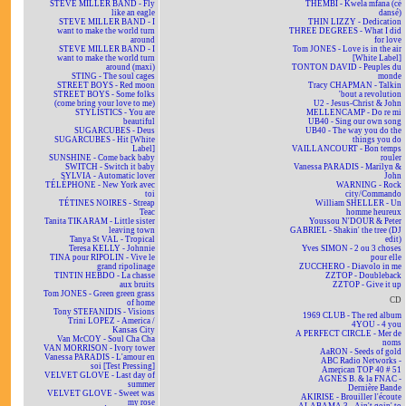
STEVE MILLER BAND - Fly
THEMBI - Kwela mfana (cé
like an eagle
dansé)
STEVE MILLER BAND - I
THIN LIZZY - Dedication
want to make the world turn
THREE DEGREES - What I did
around
for love
STEVE MILLER BAND - I
Tom JONES - Love is in the air
want to make the world turn
[White Label]
around (maxi)
TONTON DAVID - Peuples du
STING - The soul cages
monde
STREET BOYS - Red moon
Tracy CHAPMAN - Talkin
STREET BOYS - Some folks
'bout a revolution
(come bring your love to me)
U2 - Jesus-Christ & John
STYLISTICS - You are
MELLENCAMP - Do re mi
beautiful
UB40 - Sing our own song
SUGARCUBES - Deus
UB40 - The way you do the
SUGARCUBES - Hit [White
things you do
Label]
VAILLANCOURT - Bon temps
SUNSHINE - Come back baby
rouler
SWITCH - Switch it baby
Vanessa PARADIS - Marilyn &
SYLVIA - Automatic lover
John
TÉLÉPHONE - New York avec
WARNING - Rock
toi
city/Commando
TÉTINES NOIRES - Streap
William SHELLER - Un
Teac
homme heureux
Tanita TIKARAM - Little sister
Youssou N'DOUR & Peter
leaving town
GABRIEL - Shakin' the tree (DJ
Tanya St VAL - Tropical
edit)
Teresa KELLY - Johnnie
Yves SIMON - 2 ou 3 choses
TINA pour RIPOLIN - Vive le
pour elle
grand ripolinage
ZUCCHERO - Diavolo in me
TINTIN HEBDO - La chasse
ZZTOP - Doubleback
aux bruits
ZZTOP - Give it up
Tom JONES - Green green grass
CD
of home
Tony STEFANIDIS - Visions
1969 CLUB - The red album
Trini LOPEZ - America /
4YOU - 4 you
Kansas City
A PERFECT CIRCLE - Mer de
Van McCOY - Soul Cha Cha
noms
VAN MORRISON - Ivory tower
AaRON - Seeds of gold
Vanessa PARADIS - L'amour en
ABC Radio Networks -
soi [Test Pressing]
American TOP 40 # 51
VELVET GLOVE - Last day of
AGNÈS B. & la FNAC -
summer
Dernière Bande
VELVET GLOVE - Sweet was
AKIRISE - Brouiller l'écoute
my rose