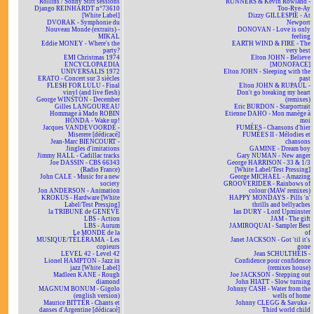
Rollins / Sonny Stitt sessions
RUNNERS & Kevin Rowland -
Django REINHARDT n°73610
Too-Rye-Ay
[White Label]
Dizzy GILLESPIE - At
DVORAK - Symphonie du
Newport
Nouveau Monde (extraits) -
DONOVAN - Love is only
MIKAL
feeling
Eddie MONEY - Where's the
EARTH WIND & FIRE - The
party?
very best
EMI Christmas 1974
Elton JOHN - Believe
ENCYCLOPAEDIA
[MONOFACE]
UNIVERSALIS 1972
Elton JOHN - Sleeping with the
ERATO - Concert sur 3 siècles
past
FLESH FOR LULU - Final
Elton JOHN & RUPAUL -
vinyl (and live flesh)
Don't go breaking my heart
George WINSTON - December
(remixes)
Gilles LANGOUREAU
Eric BURDON - Starportrait
Hommage à Mado ROBIN
Etienne DAHO - Mon manège à
HONDA - Wake up!
moi
Jacques VANDEVOORDE -
FUMÉES - Chansons d'hier
Miserere [dédicacé]
FUMÉES II - Mélodies et
Jean-Marc BIENCOURT -
chansons
Jingles d'imitations
GAMINE - Dream boy
Jimmy HALL - Cadillac tracks
Gary NUMAN - New anger
Joe DASSIN - CBS 66343
George HARRISON - 33 & 1/3
(Radio France)
[White Label/Test Pressing]
John CALE - Music for a new
George MICHAEL - Amazing
society
GROOVERIDER - Rainbows of
Jon ANDERSON - Animation
colour (MAW remixes)
KROKUS - Hardware [White
HAPPY MONDAYS - Pills 'n'
Label/Test Pressing]
thrills and bellyaches
la TRIBUNE de GENÈVE
Ian DURY - Lord Upminster
LBS - Action
JAM - The gift
LBS - Aurum
JAMIROQUAI - Sampler Best
Le MONDE de la
of
MUSIQUE/TÉLÉRAMA - Les
Janet JACKSON - Got 'til it's
copieurs
gone
LEVEL 42 - Level 42
Jean SCHULTHEIS -
Lionel HAMPTON - Jazz in
Confidence pour confidence
jazz [White Label]
(remixes house)
Madleen KANE - Rough
Joe JACKSON - Stepping out
diamond
John HIATT - Slow turning
MAGNUM BONUM - Gigolo
Johnny CASH - Water from the
(english version)
wells of home
Maurice BITTER - Chants et
Johnny CLEGG & Savuka -
danses d'Argentine [dédicacé]
Third world child