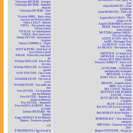
ALABAMA 3 - Ain't goin' to
Véronique RIVIÈRE - Georges
Goa
Véronique RIVIÈRE - Première
Alain BASHUNG - Osez
Manche
Joséphine
Véronique RIVIÈRE - Tout
Alain BASHUNG - That's all
court
right
Victoria ABRIL - Baby when
Angela McCLUSKEY - The
you kiss me [White Label]
things we do
Viktor LAZLO - Baisers
Angelo DEBARRE/Ludovic
VINYL - The nobody men
BEIER - Paroles de swing
[White Label]
Anne-Sophie
VIVALDI - Le chardonneret
MUTTER/Lambert ORKIS -
VIXEN - How much love
The silver album
Warren ZEVON - Sentimental
AOSTE 20 ANS - Hits 76
hygiene
AqME - Dévisager Dieu
Wayne CAMPBELL - Night
Art MENGO - À tes côtés
time rose
Art MENGO - Des bateaux de
WEST & BYRD - Final kiss of
sang
love [White Label]
ARTHUR H - Le baron noir
WHAM - Where did your heart
ARTHUR H - Le goût du H
go
Ashanti ROY Pablo MOSES
William SHELLER - Fier et fou
Winston JARRETT - Natty will
de vous
fly again
William SHELLER - Le carnet à
AUTECHRE - Cichlisuite
spirale
mechanically reclaimed
WON TON TON - Can I come
BÉNABAR - Le dîner
near you
BABA YAGA - Back in the
WONDER STUFF - The size of
USSR
a cow
BB KING - Grandes mitos
WOODENTOPS - You make me
BBM - City of gold
feel
BEL CANTO - Rumour
Yves DUTEIL - J'ai la guitare
BETWEEN THE BURIED
qui me démange
AND ME - Colors
Yves DUTEIL - Prendre un
BLUE SILVER - Musiques
enfant (à Martine)
d'Algérie
Yves DUTEIL - Tarentelle
BLUR - Girls & boys
Yves SAINT-LAURENT - Paris
Bob DYLAN Live at Carnegie
je t'aime
Hall 1963
Zachary RICHARD - My
Bob MARLEY & the Wailers -
Nanette
Kaya
Ziggy MARLEY & the Melody
BORDERS & 6° - Your musical
Makers - Tomorrow people
passport
BRETONS - Chanson rock été
CD
2007
ÉTHIOPIQUES L'âge d'or de la
Brigitte FONTAINE - Ah que la