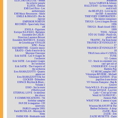
ELECTRO DELUXE - Sound
avalanche
for eclectic people
Sylvie VARTAN & Johnny
ELISTA - Debout
HALLYDAY - Le bon temps du
EMI Cool Price - Les
rock'n'roll
authentiques
the BEATLES - Love me do
EMI Music Ressources - Smile
the DØ - A mouthful
EMILE & IMAGES - Rio de
THIEVERY CORPORATION -
Janvier
The mirror conspiracy
EMPEROR NORTON
THUGS - Live à Angers février
RECORDS - Space baby blast
1996
off
THUGS - Road closed 1983-
ENOLA - Figurines
1999
Enrique IGLESIAS - Bailamos
TOOL - Schism
Ensemble De CÆLIS -
TÔT OU TARD - Plutôt tôt,
Direction Laurence Brisset
plutôt tard
Ensemble MATHEUS - Extraits
TRAFFIC - Far from home
de Griselda par VIVALDI
TRANSES CÉVENOLES N°
EPIC - Focus
17
EQUIMINTHE - Country music
TRANSES CÉVENOLES N°
ERATO - Chefs d'œuvre de la
18
Musique Classique
TRAX hors série # 5 NINJA
Erik SATIE - Les 4 visages de
TUNE
l'orchestre
U2 - Lemon
Erik SATIE - Les quatre visages
U2 - Stuck in a moment you
de l'orchestre
can't get out of
Erik SATIE - The 4 aspects of
UNDER BYEN - Live @
the orchestra
Haldern Pop
Eros RAMAZZOTTI - Quanto
V2 MUSIC sampler 1997
amore sei
Véronique RIVIÈRE - Michaël
Eros RAMAZZOTTI & Joe
Véronique SANSON - D'un
COCKER - Difendero
papillon à une étoile
ESPACE Rhythm & Blues -
VF-Version Française - Rap &
Volume 2
Groove
ESSO - Sur la route
Viola WILLS - It's my pleasure
d'Hollywood
Vivien SAVAGE - La p'tite
ETERNAL LOVE - le meilleur
Lady + C'est qu'le vent
des slows
Weird Al YANKOVIC -
F-COMMUNICATIONS - 7th
Jurassic Park
birthday sampler
WHAT FOR - L'amour n'a pas
FAN DE le magazine - CD
de loi
interview
Winston McANUFF & The
FARGO sampler 2005
Bazbaz Orchestra - A drop
Farid RUSSLAN - Musique de
ZAZIE - Rose
films
ZAZIE - Zen
FARM JOB - Hokkaïdo rush
ZAZIE MUSETTE - Zazie