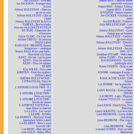
Joe DASSIN - Vive moi
Jeanne MAS - Cœur en stéréo
Joe JACKSON - Stranger than
(nouvelle version)
fiction
Jeanne MAS - Johnny Johnny
Johnny HALLYDAY - Dans un
Jeanne MAS - L'enfant
an ou un jour
JENNIFER - Amour express
Johnny HALLYDAY - Que je
Joe COCKER - Unchain my
t'aime
heart
Johnny HALLYDAY & Sylvie
Joe SATRIANI - I believe
VARTAN - Bye bye baby
John MELLENCAMP - Last
Joye du vin à CHÂTEAUNEUF
chance
DU PAPE - Chansons des
Johnny HALLYDAY - Ça ne
échansons
change pas un homme
Julien CLERC - Ce n'est rien
Johnny HALLYDAY - Cadillac
Juliette GRÉCO - Ta jalousie
(picture-disc)
[White Label]
Johnny HALLYDAY - Derrière
KARAJAN - BRAHMS, danses
l'amour
hongroises + catalogue
Johnny HALLYDAY - Succès
Kenny BALL & his jazz band -
1961-1973
Hawaiian war chant
Jonathan STUART - Wako man
KENT - On fait c'qu'on peut
Julien CLERC - This melody
KENT - Tous les mômes
KAJAGOOGOO - Too shy
KENT - Tous les mômes
(midnight mix)
REMIX
Karen CHERYL - Sing to me
Kim WILDE - You came
mama
KIRSTEN - Over the rainbow
KNORR - campagne Europe 1
[White Label]
hiver 78-79
KRÉMA HOLLYWOOD -
KOOL & THE GANG 1990
J.STRAUSS fils, Valse de
hitmix
l'empereur
LA FEMME - Sur la planche /
L'AFFAIRE LOUIS TRIO - Il y
Françoise
a ceux
LADY ROUGE - Eyes of mars
L'AFFAIRE LOUIS TRIO -
[DIOR]
Nous on a tout
LAURENT - Lady / Pharaon
L'AFFAIRE LOUIS TRIO -
Laurent VOULZY - Le soleil
Succès de larmes
donne
L'AFFRONT NATIONAL -
Lee LEWIS - French kiss [Test
Jean-Marie tu charries
Pressing]
LA LUNA - Les cactus
Lenny KRAVITZ - Let love rule
LAZARE - Infidèle
Leon REDBONE - Gotta shake
Lee DORSEY - Shortnin' bread
that thing
[monoface White Label]
Leon REDBONE - Play Gipsy
Lee ELDRED - How's your
play
love life 1&2
Leon REDBONE - Sugar
Lee REED - Ram ram jam
Leonard COHEN - First we take
Lena GOLD - Radio [Blue
Manhattan