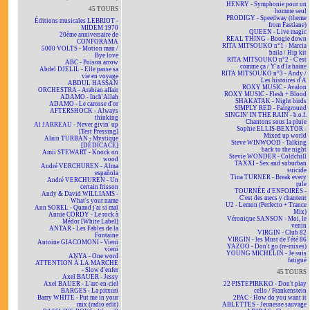
HENRY - Symphonie pour un
45 TOURS
homme seul
PRODIGY - Speedway (theme
Éditions musicales LEBRIOT -
from Fastlane)
MIDEM 1970
QUEEN - Live magic
20ème anniversaire de
REAL THING - Boogie down
CONFORAMA
RITA MITSOUKO n°1 - Marcia
5000 VOLTS - Motion man /
baila / Hip kit
Bye love
RITA MITSOUKO n°2 - C'est
ABC - Poison arrow
comme ça / Y'a d'la haine
Abdel DJELIL - Elle passe sa
RITA MITSOUKO n°3 - Andy /
vie en voyage
Les histoires d'A
ABDUL HASSAN
ROXY MUSIC - Avalon
ORCHESTRA - Arabian affair
ROXY MUSIC - Flesh + Blood
ADAMO - Inch'Allah
SHAKATAK - Night birds
ADAMO - Le carosse d'or
SIMPLY RED - Fairground
AFTERSHOCK - Always
SINGIN' IN THE RAIN - b.o.f.
thinking
Chantons sous la pluie
Al JARREAU - Never givin' up
Sophie ELLIS-BEXTOR -
[Test Pressing]
Mixed up world
Alain TURBAN - Mystique
Steve WINWOOD - Talking
[DÉDICACÉ]
back to the night
Amii STEWART - Knock on
Stevie WONDER - Coldchill
wood
TAXXI - Sex and suburban
André VERCHUREN - Alma
suicide
española
Tina TURNER - Break every
André VERCHUREN - Un
rule
certain frisson
TOURNÉE d'ENFOIRÉS -
Andy & David WILLIAMS -
C'est des mecs y chantent
What's your name
U2 - Lemon (Perfecto + Trance
Ann SOREL - Quand j'ai si mal
Mix)
Annie CORDY - Le rock à
Véronique SANSON - Moi, le
Médor [White Label]
venin
ANTAR - Les Fables de la
VIRGIN - Club 82
Fontaine
VIRGIN - les Must de l'été 86
Antoine GIACOMONI - Vieni
YAZOO - Don't go (re-mixes)
vieni
YOUNG MICHELIN - Je suis
ANYA - One word
fatigué
ATTENTION À LA MARCHE
- Slow d'enfer
45 TOURS
Axel BAUER - Jessy
Axel BAUER - L'arc-en-ciel
22 PISTEPIRKKO - Don't play
BARGES - La pitxuri
cello / Frankenstein
Barry WHITE - Put me in your
2PAC - How do you want it
mix (radio edit)
ABLETTES - Jeunesse sauvage