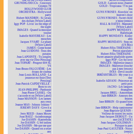
that for me [White Label]
faciles à comprendre
GRUNDIG/DECCA - Concours
GOLD - Laissez-nous chanter
Cosmos 70
GOLD - Tropicana / T'es pas
HOLLYWOOD CLUB
fou
ORCHESTRA - Hollywood
GUNS N'ROSES - Knockin' on
party
heaven's door
Hubert MANDRIN - Si j'avais
GUNS N'ROSES - Sweet child
des dollars [White Label]
o'mine (remix)
Iggy POP - Livin' on the edge of
HALL & OATES - Maneater
the night
[White Label]
IMAGES - Quand la musique
HAPPY MONDAYS -
tourne
Hallelujah
Isabelle MAYEREAU - Les
HAPPY MONDAYS - Kinky
mouches
afro
Jacques YVART - Le phare
HAPPY MONDAYS - Step on
[White Label]
(US Mix)
JAMES - Come home
Hubert-Félix THIÉFAINE -
Jean GUIDONI - Tous des
Precox ejaculator
putains
Hubert-Félix THIÉFAINE -
Jean LAPOINTE - Tu jongles
Sweet amanite phalloïde queen
avec ma vie [Test Pressing]
Iggy POP - Cry for love
Jean TOPART - Peugeot 604 SL
IMAGES - Maîtresse (maxi)
V6
IMAGES - Maîtresse (touche
Jean-Bruno FALGUIÈRE - Les
pas à mes tresses)
écrans de cinéma
INXS - Devil inside
Jean-Louis ROLLAND - La
IRRÉSISTIBLES - My year is a
jeunesse est finie [Test
day
Pressing]
Isabelle ADJANI - Princesse au
Jean-Patrick CAPDEVIELLE -
petit pois
Born to cry
JACNO - Les langues
JEAN-PHILIPPE - Pardonne
étrangères
Jean-Pierre CASSEL - On
Jacques BREL - Amsterdam
s'accorde et on [White Label]
Jane BIRKIN - Amours des
Jeane MANSON - Les larmes
feintes
aux yeux
Jane BIRKIN - Et quand bien
Jeanne MAS - Johnny Johnny ²
même
JEREMY DAYS - Give it a
Jane BIRKIN - Help camionneur
name
Jean-Baptiste QUENIN -
Jerry REED - Amos Moses
Veilleur de toutes les nuits
Joan BAEZ - Asimbonanga
Jean-Jacques DEBOUT - Un
Joe DASSIN - Kanterbräu
mot [ACÉTATE]
Joe DASSIN - L'été indien
Jean-Jacques GOLDMAN -
Joe DASSIN - Me que me que
Puisque tu pars
Joe DASSIN - Quand on a seize
Jean-Paul GAULTIER - Noisy
ans
(remix)