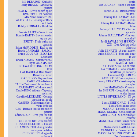
Bill DERAIME - Qui a bu
begin
Billy BRAGG - Mr love &
Joe COCKER - When a woman
justice
cries
BLACK - Here it comes again
John CALE - Black acetate
BMG 99/11 Hot Sampler
PROMO
BMG News Janvier 1999
Johnny HALLYDAY - Les
Bob DYLAN - Le sampler Rock
duos inédits
and Folk
Johnny HALLYDAY - Rester
Bobby KIMBALL - Hold the
libre
line
Johnny HALLYDAY - Succès
Bonnie RAITT - Come to me
garantis
Bonnie RAITT - Love sneakin'
Johnny HALLYDAY - Un jour
up on you
viendra ²
BRETT - Trois nuits par
Jordi SAVALL/HESPERION
semaine
XXI - Don Quijote de la
Brian McFADDEN - Real to me
Mancha
Brock LANDARS - S.M.D.U.
Julie ZENATTI - À quoi ça sert
Bruno COULAIS - B.O.F. Les
Julie ZENATTI - Mon ami pour
Choristes
la vie
Bryan ADAMS - Summer of 69
KENT - Hagnesta Hill
Bryan ADAMS/Rod
KMFDM - Nihil
STEWART/STING - All for
KYO feat. SITA - Le chemin
love
LA STRADA - La saison des
CACHAREL & Real World
bouffons (en concert)
Records - Gifted
Laurence EQUILBEY -
CADBURY's Top cookies
ACCENTUS/Transcriptions
CAKE - The distance
Lenny KRAVITZ - In-store play
CALI - C'est quand le bonheur ?
sampler
CARHARTT - Old new soul
les MARACAS - Vivants !
Carole KING tribute - Tapestry
les SHERIFF - Le goût du sang
revisited
et des larmes
Caroline LEGRAND - Comme
LITTLE RIVER BAND - If I get
un train qui roule
lucky
CASINO - Maintenant c'est à
Louis BERTIGNAC - Elle &
vous de jouer
Louis/Bertignacoustic
CBS - Demain tout le monde en
MANAU - La tribu de Dana
parlera
MANO NEGRA - Casa Babylon
Céline DION - Live (for the one
Manu CHAO - Si berie m'était
I love)
contéee
CERRUTI 1881 et le cinéma
MANUELA - Faire l'amour une
CESAR COLLECTOR Canal+
dernière fois
CHAMOIS D'OR - Les grandes
Martine ST-CLAIR & Gino
musiques de films
VANNELLI - L'amour est loi
CHEVROLET - Legends
MASSILIA SOUND SYSTEM -
volume 2
Pas d'arrangement