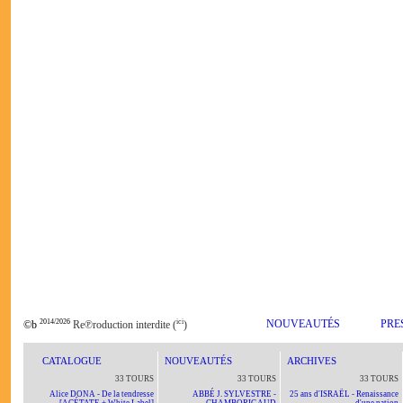
2014/2026
ici
NOUVEAUTÉS
PRE
©b
Re℗roduction interdite (
)
CATALOGUE
NOUVEAUTÉS
ARCHIVES
33 TOURS
33 TOURS
33 TOURS
Alice DONA - De la tendresse
ABBÉ J. SYLVESTRE -
25 ans d'ISRAËL - Renaissance