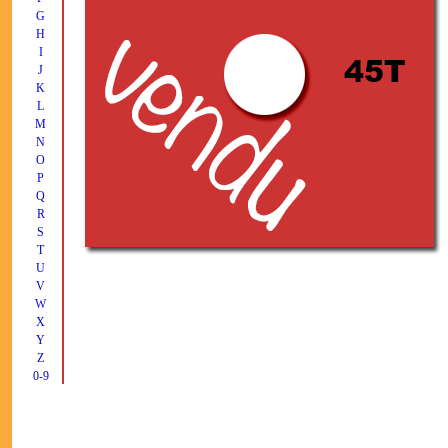
G
H
I
J
K
L
M
N
O
P
Q
R
S
T
U
V
W
X
Y
Z
0-9