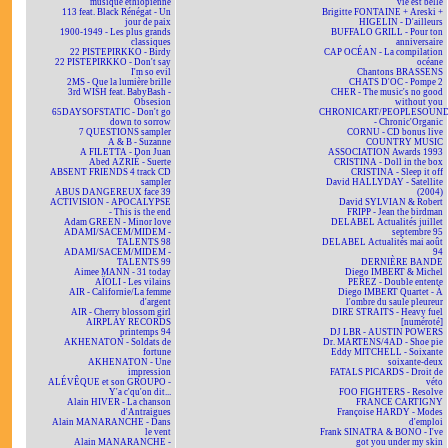
musique éthiopienne
vie est belle
113 feat. Black Rénégat - Un
Brigitte FONTAINE + Areski +
jour de paix
HIGELIN - D'ailleurs
1900-1949 - Les plus grands
BUFFALO GRILL - Pour ton
classiques
anniversaire
22 PISTEPIRKKO - Birdy
CAP OCÉAN - La compilation
22 PISTEPIRKKO - Don't say
océane
I'm so evil
Chantons BRASSENS
2MS - Que la lumière brille
CHATS D'OC - Pompe 2
3rd WISH feat. BabyBash -
CHER - The music's no good
Obsesion
without you
65DAYSOFSTATIC - Don't go
CHRONICART/PEOPLESOUN
down to sorrow
- Chronic'Organic
7 QUESTIONS sampler
CORNU - CD bonus live
A & B - Suzanne
COUNTRY MUSIC
A FILETTA - Don Juan
ASSOCIATION Awards 1993
Abed AZRIÉ - Suerte
CRISTINA - Doll in the box
ABSENT FRIENDS 4 track CD
CRISTINA - Sleep it off
sampler
David HALLYDAY - Satellite
ABUS DANGEREUX face 39
(2004)
ACTIVISION - APOCALYPSE
David SYLVIAN & Robert
- This is the end
FRIPP - Jean the birdman
Adam GREEN - Minor love
DELABEL Actualités juillet
ADAMI/SACEM/MIDEM -
septembre 95
TALENTS 98
DELABEL Actualités mai août
ADAMI/SACEM/MIDEM -
94
TALENTS 99
DERNIÈRE BANDE
Aimee MANN - 31 today
Diego IMBERT & Michel
AÏOLI - Les vilains
PEREZ - Double entente
AIR - Californie/La femme
Diego IMBERT Quartet - À
d'argent
l'ombre du saule pleureur
AIR - Cherry blossom girl
DIRE STRAITS - Heavy fuel
AIRPLAY RECORDS
[numéroté]
printemps 94
DJ LBR - AUSTIN POWERS
AKHENATON - Soldats de
Dr. MARTENS/4AD - Shoe pie
fortune
Eddy MITCHELL - Soixante
AKHENATON - Une
soixante-deux
impression
FATALS PICARDS - Droit de
ALÉVÊQUE et son GROUPO -
véto
Y'a c'qu'on dit...
FOO FIGHTERS - Resolve
Alain HIVER - La chanson
FRANCE CARTIGNY
d'Antraigues
Françoise HARDY - Modes
Alain MANARANCHE - Dans
d'emploi
le vent
Frank SINATRA & BONO - I've
Alain MANARANCHE -
got you under my skin