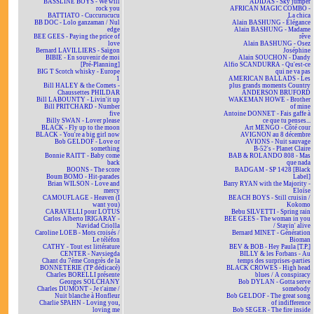
BASSLINE BOYS - We will
ADIDAS - Sky jumper
rock you
AFRICAN MAGIC COMBO -
BATTIATO - Cuccurucucu
La chica
BB DOC - Lolo ganzaman / Nul
Alain BASHUNG - Élégance
edge
Alain BASHUNG - Madame
BEE GEES - Paying the price of
rêve
love
Alain BASHUNG - Osez
Bernard LAVILLIERS - Saïgon
Joséphine
BIBIE - En souvenir de moi
Alain SOUCHON - Dandy
[Pré-Planning]
Alfio SCANDURRA - Qu'est-ce
BIG T Scotch whisky - Europe
qui ne va pas
1
AMERICAN BALLADS - Les
Bill HALEY & the Comets -
plus grands moments Country
Chaussettes PHILDAR
ANDERSON BRUFORD
Bill LABOUNTY - Livin'it up
WAKEMAN HOWE - Brother
Bill PRITCHARD - Number
of mine
five
Antoine DONNET - Fais gaffe à
Billy SWAN - Lover please
ce que tu penses...
BLACK - Fly up to the moon
Art MENGO - Côté cour
BLACK - You're a big girl now
AVIGNON au 8 décembre
Bob GELDOF - Love or
AVIONS - Nuit sauvage
something
B-52's - Planet Claire
Bonnie RAITT - Baby come
BAB & ROLANDO 808 - Mas
back
que nada
BOONS - The score
BADGAM - SP 1428 [Black
Boum BOMO - Hit-parades
Label]
Brian WILSON - Love and
Barry RYAN with the Majority -
mercy
Eloïse
CAMOUFLAGE - Heaven (I
BEACH BOYS - Still cruisin /
want you)
Kokomo
CARAVELLI pour LOTUS
Bebu SILVETTI - Spring rain
Carlos Alberto IRIGARAY -
BEE GEES - The woman in you
Navidad Criolla
/ Stayin' alive
Caroline LOEB - Mots croisés /
Bernard MINET - Génération
Le téléfon
Bioman
CATHY - Tout est littérature
BEV & BOB - Hey Paula [T.P.]
CENTER - Navsiegda
BILLY & les Forbans - Au
Chant du 7ème Congrès de la
temps des surprises-parties
BONNETERIE (TP dédicacé)
BLACK CROWES - High head
Charles BORELLI présente
blues / A conspiracy
Georges SOLCHANY
Bob DYLAN - Gotta serve
Charles DUMONT - Je t'aime /
somebody
Nuit blanche à Honfleur
Bob GELDOF - The great song
Charlie SPAHN - Loving you,
of indifference
loving me
Bob SEGER - The fire inside