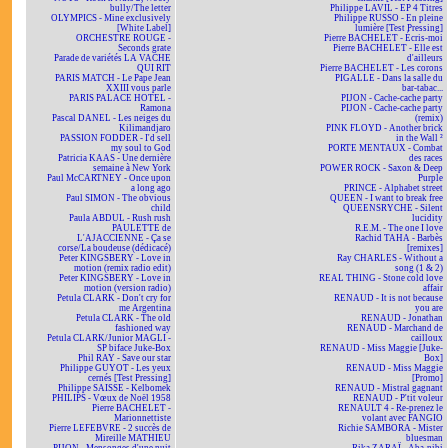
bully/The letter
Philippe LAVIL - EP 4 Titres
OLYMPICS - Mine exclusively
Philippe RUSSO - En pleine
[White Label]
lumière [Test Pressing]
ORCHESTRE ROUGE -
Pierre BACHELET - Écris-moi
Seconds grate
Pierre BACHELET - Elle est
Parade de variétés LA VACHE
d'ailleurs
QUI RIT
Pierre BACHELET - Les corons
PARIS MATCH - Le Pape Jean
PIGALLE - Dans la salle du
XXIII vous parle
bar-tabac...
PARIS PALACE HOTEL -
PIJON - Cache-cache party
Ramona
PIJON - Cache-cache party
Pascal DANEL - Les neiges du
(remix)
Kilimandjaro
PINK FLOYD - Another brick
PASSION FODDER - I'd sell
in the Wall ²
my soul to God
PORTE MENTAUX - Combat
Patricia KAAS - Une dernière
des races
semaine à New York
POWER ROCK - Saxon & Deep
Paul McCARTNEY - Once upon
Purple
a long ago
PRINCE - Alphabet street
Paul SIMON - The obvious
QUEEN - I want to break free
child
QUEENSRYCHE - Silent
Paula ABDUL - Rush rush
lucidity
PAULETTE de
R.E.M. - The one I love
L'AJACCIENNE - Ça se
Rachid TAHA - Barbès
corse/La boudeuse (dédicacé)
[remixes]
Peter KINGSBERY - Love in
Ray CHARLES - Without a
motion (remix radio edit)
song (1 & 2)
Peter KINGSBERY - Love in
REAL THING - Stone cold love
motion (version radio)
affair
Petula CLARK - Don't cry for
RENAUD - It is not because
me Argentina
you are
Petula CLARK - The old
RENAUD - Jonathan
fashioned way
RENAUD - Marchand de
Petula CLARK/Junior MAGLI -
cailloux
SP biface Juke-Box
RENAUD - Miss Maggie [Juke-
Phil RAY - Save our star
Box]
Philippe GUYOT - Les yeux
RENAUD - Miss Maggie
cernés [Test Pressing]
[Promo]
Philippe SAISSE - Kelbomek
RENAUD - Mistral gagnant
PHILIPS - Vœux de Noël 1958
RENAUD - P'tit voleur
Pierre BACHELET -
RENAULT 4 - Re-prenez le
Marionnettiste
volant avec FANGIO
Pierre LEFEBVRE - 2 succès de
Richie SAMBORA - Mister
Mireille MATHIEU
bluesman