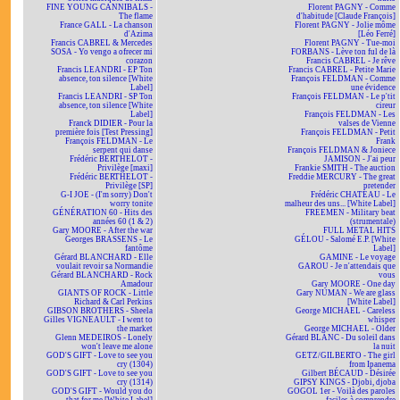
FINE YOUNG CANNIBALS -
Florent PAGNY - Comme
The flame
d'habitude [Claude François]
France GALL - La chanson
Florent PAGNY - Jolie môme
d'Azima
[Léo Ferré]
Francis CABREL & Mercedes
Florent PAGNY - Tue-moi
SOSA - Yo vengo a ofrecer mi
FORBANS - Lève ton ful de là
corazon
Francis CABREL - Je rêve
Francis LEANDRI - EP Ton
Francis CABREL - Petite Marie
absence, ton silence [White
François FELDMAN - Comme
Label]
une évidence
Francis LEANDRI - SP Ton
François FELDMAN - Le p'tit
absence, ton silence [White
cireur
Label]
François FELDMAN - Les
Franck DIDIER - Pour la
valses de Vienne
première fois [Test Pressing]
François FELDMAN - Petit
François FELDMAN - Le
Frank
serpent qui danse
François FELDMAN & Joniece
Frédéric BERTHELOT -
JAMISON - J'ai peur
Privilège [maxi]
Frankie SMITH - The auction
Frédéric BERTHELOT -
Freddie MERCURY - The great
Privilège [SP]
pretender
G-I JOE - (I'm sorry) Don't
Frédéric CHATEAU - Le
worry tonite
malheur des uns... [White Label]
GÉNÉRATION 60 - Hits des
FREEMEN - Military beat
années 60 (1 & 2)
(strumentale)
Gary MOORE - After the war
FULL METAL HITS
Georges BRASSENS - Le
GÉLOU - Salomé E.P. [White
fantôme
Label]
Gérard BLANCHARD - Elle
GAMINE - Le voyage
voulait revoir sa Normandie
GAROU - Je n'attendais que
Gérard BLANCHARD - Rock
vous
Amadour
Gary MOORE - One day
GIANTS OF ROCK - Little
Gary NUMAN - We are glass
Richard & Carl Perkins
[White Label]
GIBSON BROTHERS - Sheela
George MICHAEL - Careless
Gilles VIGNEAULT - I went to
whisper
the market
George MICHAEL - Older
Glenn MEDEIROS - Lonely
Gérard BLANC - Du soleil dans
won't leave me alone
la nuit
GOD'S GIFT - Love to see you
GETZ/GILBERTO - The girl
cry (1304)
from Ipanema
GOD'S GIFT - Love to see you
Gilbert BÉCAUD - Désirée
cry (1314)
GIPSY KINGS - Djobi, djoba
GOD'S GIFT - Would you do
GOGOL 1er - Voilà des paroles