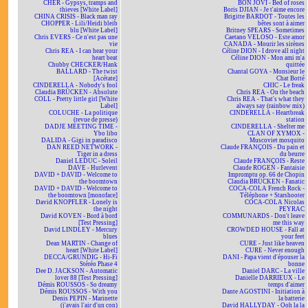
CHER - Gypsys, tramps and
BON JOVI - Bed of roses
thieves [White Label]
Boris DJIAN - Je t'aime encore
CHINA CRISIS - Black man ray
Brigitte BARDOT - Toutes les
CHOPPER - Lili/Heidi bleib
bêtes sont à aimer
blu [White Label]
Britney SPEARS - Sometimes
Chris EVERS - Ce n'est pas une
Caetano VELOSO - Este amor
vie
CANADA - Mourir les sirènes
Chris REA - I can hear your
Céline DION - I drove all night
heart beat
Céline DION - Mon ami m'a
Chubby CHECKER/Hank
quittée
BALLARD - The twist
Chantal GOYA - Monsieur le
[Acétate]
Chat Botté
CINDERELLA - Nobody's fool
CHIC - Le freak
Claudia BRÜCKEN - Absolute
Chris REA - On the beach
COLL - Pretty little girl [White
Chris REA - That's what they
Label]
always say (rainbow mix)
COLUCHE - La politique
CINDERELLA - Heartbreak
(revue de presse)
station
DADJE MEETING TIME -
CINDERELLA - Shelter me
Ybo libo
CLAN OF XYMOX -
DALIDA - Gigi in paradisco
Muscoviet mosquito
DAN REED NETWORK -
Claude FRANÇOIS - Du pain et
Tiger in a dress
du beurre
Daniel LEDUC - Soleil
Claude FRANÇOIS - Reste
DAVE - Hurlevent
Claude ROGEN - Fantaisie
DAVID + DAVID - Welcome to
Impromptu op. 66 de Chopin
the boomtown
Claudia BRÜCKEN - Fanatic
DAVID + DAVID - Welcome to
COCA-COLA French Rock -
the boomtown [monoface]
Téléphone + Starshooter
David KNOPFLER - Lonely is
COCA-COLA Nicolas
the night
PEYRAC
David KOVEN - Bord à bord
COMMUNARDS - Don't leave
[Test Pressing]
me this way
David LINDLEY - Mercury
CROWDED HOUSE - Fall at
blues
your feet
Dean MARTIN - Change of
CURE - Just like heaven
heart [White Label]
CURE - Never enough
DECCA/GRUNDIG - Hi-Fi
DANI - Papa vient d'épouser la
Stéréo Phase 4
bonne
Dee D. JACKSON - Automatic
Daniel DARC - La ville
lover 88 [Test Pressing]
Danielle DARRIEUX - Le
Démis ROUSSOS - So dreamy
temps d'aimer
Démis ROUSSOS - With you
Dante AGOSTINI - Initiation à
Denis PEPIN - Marinette
la batterie
(j'avais l'air d'un con)
David HALLYDAY - Ooh la la