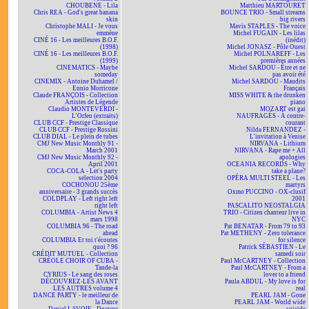
CHOUBENE - Lila
Matthieu MARTOURET
Chris REA - God's great banana
BOUNCE TRIO - Small streams
skin
big rivers
Christophe MALI - Je vous
Mavis STAPLES - The voice
emmène
Michel FUGAIN - Les lilas
CINÉ 16 - Les meilleures B.O.F.
(inédit)
(1998)
Michel JONASZ - Pôle Ouest
CINÉ 16 - Les meilleures B.O.F.
Michel POLNAREFF - Les
(1999)
premières années
CINEMATICS - Maybe
Michel SARDOU - Être et ne
someday
pas avoir été
CINEMIX - Antoine Duhamel /
Michel SARDOU - Maudits
Ennio Morricone
Français
Claude FRANÇOIS - Collection
MISS WHITE & the drunken
Artistes de Légende
piano
Claudio MONTEVERDI -
MOZART est gai
L'Orfeo (extraits)
NAUFRAGÉS - À contre-
CLUB CCF - Prestige Classique
courant
CLUB CCF - Prestige Rossini
Nilda FERNANDEZ -
CLUB DIAL - Le plein de tubes
L'invitation à Venise
CMJ New Music Monthly 91 -
NIRVANA - Lithium
March 2001
NIRVANA - Rape me + All
CMJ New Music Monthly 92 -
apologies
April 2001
OCEANIA RECORDS - Why
COCA-COLA - Let's party
take a plane?
selection 2004
OPÉRA MULTI STEEL - Les
COCHONOU 25ème
martyrs
anniversaire - 3 grands succès
Oxmo PUCCINO - OX-clusif
COLDPLAY - Left right left
2001
right left
PASCALITO NEOSTALGIA
COLUMBIA - Artist News 4
TRIO - Citizen chanteur live in
mars 1998
NYC
COLUMBIA 96 - The road
Pat BENATAR - From 79 to 93
ahead
Pat METHENY - Zero tolerance
COLUMBIA Et toi t'écoutes
for silence
quoi ? 96
Patrick SÉBASTIEN - Le
CRÉDIT MUTUEL - Collection
samedi soir
CRÉOLE CHOIR OF CUBA -
Paul McCARTNEY - Collection
Tande-la
Paul McCARTNEY - From a
CYRIUS - Le sang des roses
lover to a friend
DÉCOUVREZ-LES AVANT
Paula ABDUL - My love is for
LES AUTRES volume 4
real
DANCE PARTY - le meilleur de
PEARL JAM - Gone
la Dance
PEARL JAM - World wide