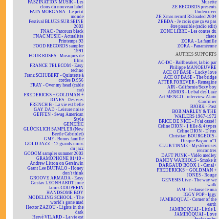
FASZINATION MUSIK - Les
Musette
clous du nouveau label
ZE RECORDS presents
FATA MORGANA - Le petit
Undercover
monde
ZE Xmas record REloaded 2004
Festival BLUES SUR SEINE
ZEBDA - Je crois que ça va pas
2003
être possible (radio edit)
FNAC - Parcours black
ZONE LIBRE - Les contes du
FNAC MUSIC - Actualités
chaos
Printemps 93
ZORA - La famille
FOOD RECORDS sampler
ZORA - Panaméenne
1991
AUTRES SUPPORTS
FOUR ROSES - Musiques de
films
AC-DC - Ballbreaker, la bio par
FRANCE TELECOM - Easy
Philippe MANOEUVRE
techno
ACE OF BASE - Lucky love
Franz SCHUBERT - Quintette à
ACE OF BASE - The bridge
cordes D.956
AFTER FOREVER - Remagine
FRAY - Over my head (cable
AIR - Californie/Sexy boy
car)
ARMOR - Le bal des Laze
FREDERICKS + GOLDMAN +
Art MENGO - interview Alain
JONES - Des vies
Gardinier
FRENCH B - La vie est belle
BJÖRK - Post
GAY DAD - Leisure noise
BOB MARLEY & THE
GEFFEN - Swag American
WAILERS 1967-1972
Style
BRICE DE NICE - J't'ai cassé !
GENERIC
Céline DION - 1 fille & 4 types
GLÜCKLICH SAMPLER (New
Céline DION - D'eux
Beetle Cabriolet)
Christian BOURGEOIS -
GMF - Bonus famille
Disque Bayard n°1
GOLD JAZZ - 12 grands noms
CLUB TINNIE - Mystérieuses
du jazz
rencontres
GOOOM sampler summer 2003
DAFT PUNK - Vidéo medley
GRAMOPHONE 01/10 -
DANDY WARHOLS - Smoke it
Andrew Litton on Gershwin
DARGAUD BOOX 1 - Canal+
Grant Lee BUFFALO - Honey
FREDERICKS + GOLDMAN +
don't think
JONES - Rouge
GROOVE ARMADA - Easy
GENESIS Live - The way we
Gustav LEONHARDT joue
walk
Louis COUPERIN
IAM - Je danse le mia
HANDSOME BOY
IGGY POP - Iggy
MODELING SCHOOL - The
JAMIROQUAI - Corner of the
world's gone mad
earth
Hector ZAZOU - Lights in the
JAMIROQUAI - Little L
dark
JAMIROQUAI - Love
Hervé VILARD - La vie est