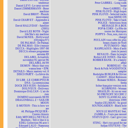
Daniel LAVOIE - Docteur
suicide
tendresse
Peter GABRIEL - Long walk
Daniel LEVI - Le cœur ouvert
home
Daniel ZIMMERMANN - Bone
Peter GABRIEL - Up
machine
PINK FLOYD - High hopes
David BRIOT - Phonik
PINK FLOYD - Selected tracks
mouvement
from SHINE ON
David CHARVET - Apprendre à
PINK FLOYD - Take it back
aimer
POLICE - Selections from
David HALLYDAY - Satellite
MESSAGE IN A BOX
(2005)
POP & CORN - La Fête de
David LEE ROTH - Night
toutes les Musiques
life/She's my machine
POPPYS - Non, non, rien n'a
David McNEIL - Hollywood
changé
(Olympia 97)
POULAIN vous offre les plus
DE PALMAS - De Palmas
beaux chants de Noël
DE PALMAS - Elle s'ennuie
PUTUMAYO - Mali
DECCA - Highlights 1997-98
RASPIGAOUS - Mois d'août
DECCA release programme
(sers le jaune)
autumn 89
RENAUD - Dans la jungle
DELABEL Actualités
Rickie LEE JONES - Dat dere
novembre 95 janvier 96
ROBBER BANK - It's a family
DELABEL été 99
affair
DEMON - Music that you
ROBINEAU - On
wanna hear + EPK
Rock & Folk WOODSTOCK
DETAILS - Music matters vol. 8
sampler
DISCO PARTY - La fièvre du
Rodolphe BURGER & Olivier
disco
CADIOT - Hôtel Robinson
DJ LBR - LE CORRUPTEUR
Romane SERDA - Romane
DNA - La serenissima
Serda
DOCK DES SUDS - Solidaires
Scène française version rock
DOLIVEUX - Doliveux
SCORPIONS - Woman
Dominique DALCAN - L'air de
SHAOLIN - Ici on en veut
rien
SO FRENCHY SO CHIC 2
DOMINO nouveautés 98/99
SONY CLASSICAL new
DRAGONBALL Z + SAILOR
directions 1999
MOON
Sophie ZELMANI - So good
E-MOTION - This is how we
SOUNDGARDEN - Black hole
are
sun
éd. Philippe PICQUIER -
SOUS LE MANTEAU feat.
Contes chinois
ZAMBLA - J'suis pas rassuré
Eddy MITCHELL/NEVILLE
STATUS QUO - Can't give you
Brothers - Tell it like it is
more
EDEL Collection 96 acte 1
STING - She's too good for me
Edouard LALO - Namouna
Sufjan STEVENS - The