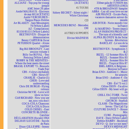
[ACÉTATE + White Label]
CHAMBORIGAUD
d'une nation
ALLIANZ - Top pop for young
[ACÉTATE]
33ème gala de l'UNION des
people
ARTISTES (1963)
45 TOURS
AMC feiert 20 jahre
4TH & BROADWAY Sampler
André MALRAUX - Discours
ABBA - Lay all your love on me
Sidney BECHET - Silent night /
de mai 68 [ACÉTATE]
AIR FRANCE - Escale-Party,
White Christmas
André VERCHUREN -
vacances dansantes autour du
Tangos/Pasos-Dobles
monde
CD
Art BLAKEY - Jazz Messengers
AIR INTER - Notre monde c'est
MERCEDES BENZ - Mercedes
70 [White Label]
la France
190
AZ - Compilations
Al MARTINO - Torero (maxi)
85150/85151 [White Labels]
ALAN PARSONS PROJECT -
AUTRES SUPPORTS
BEETHOVEN - Disque de
The turn of a friendly card
démonstration
ALPHA BLONDY & the Solar
Divine MADNESS
Benny CARTER & Oscar
System - Révolution
PETERSON Quartet - Alone
BARCLAY - Le son de la
together
rumeur
Big Bill BROONZY - Last
BEETHOVEN - Symphonies 1
session volume 1
& 2
Billy Joe ROYAL - Test
BIZZL - 12 Sommer Hits 82
Pressing [White Label]
BIZZL - Sommer Hits 83
BOBBY & THE MIDNITES -
BIZZL - Sommer Hits 84
Where the beat meets the street
BIZZL - Tropical Hits 87
BRASIL EXPORT 73 - Brussels
BMG ARIOLA Belgium -
Trade Fair
Bonjour la France
CBS - 4 slows enchaînés
Brian ENO - Ambient 1 - Music
CBS - Slows 87
for airports
CHARLIE - Charlie (5)
Brian ENO - Ambient 4 - On
CHER - Love and
Land
understanding
CBS - Été 73 vol.1
Chris DE BURGH - Flying
Céline DION - I'm alive
colours
Céline DION - My heart will go
Christine McVIE - Love will
on
show us how
CHILL FAC-TORR - Twist
Cliff RICHARD - Now you see
(round'n'round)
me, now you don't
CHURCH - Starfish
COCA-COLA Chansons
CLASH - The Magnificent
COCA-COLA Disco
Seven / The Call Up
COLD CHISEL - East
CULTURE DANCE 7 - House
CONCRETE BLONDE -
Mix
Caroline
CURE - Pornography
DÉCLARATION (fiscale) 1964
DAVE - Dave [White Label]
DELHAY/LECOUDE - Succès
Debbie HARRY - Rockbird
de Paris
DEVO - Q: Are we not men?
Dizzy GILLESPIE - Sonny
DEXYS MIDNIGHT