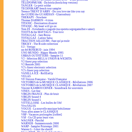
TÉLÉPOPMUSIK - Da hoola (hoola hop version)
TANGER - Le petit soldat
TECHNIKART french tour sampler
Terence TRENT D'ARBY - Do you love me like you say
the GUIDE/the GUARDIAN - Glastonbury
THERAPY - Nowhere
Thomas DARMON - 4 titres
TITANIC - Destination disaster
TITANIC - My heart will go on
Tom ZÉ - Estudando o pagode (na opereta segregamulher e amor)
TOOTS & the MAYTALS - True love
TOTALGAZ - Jazz Bossa
TOTALGAZ - Latino Salsa
TRACTION AILLEURS - Faut qu'ça roule
TRICKY - The B-side collection
U2 - Vertigo
un été ROSEBUD - juin 1994
UNO MUNDO - Happy Mundo 1995
URBAN OUTFITTERS - Sampler 11
V2 - Sélection BELLA UNION & WICHITA
V2 finest pop selection
V2 Rentrée 2005
V2's finest electronic selection
V2's finest pop selection
VANILLA ICE - RollEmUp
VEGAS
VF-Version Française - Variété Française
VICTOIRES de la MUSIQUE CLASSIQUE - Révélations 2006
VICTOIRES de la MUSIQUE CLASSIQUE - Révélations 2007
Vincent KAMBOUCHNER - Soundtrack for souvenirs
VINES - Get free
VIRGIN FRANCE - Plus de bruit
VIRGIN Sound 4
VIRGIN Sound 5
VITTELLOISE - Les bulles de l'été
Viva SALSA
VOGUE - La nouvelle musique brésilienne
Vous allez aimer le CLASSIQUE
VRP - Vacances prolongées [coffret]
VSF - Un CD pour leurs vies
WAGNER - Parsifal
WARNER - Summersounds 2000
WARP - Sampler Printemps 2001
Warren G - I shot the sheriff