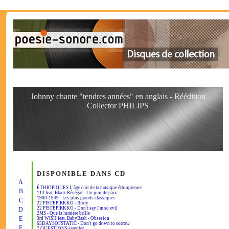
Johnny chante "tendres années" en anglais - Réédition
Collector PHILIPS
DISPONIBLE DANS CD
A
ÉTHIOPIQUES L'âge d'or de la musique éthiopienne
B
113 feat. Black Rénégat - Un jour de paix
1900-1949 - Les plus grands classiques
C
22 PISTEPIRKKO - Birdy
22 PISTEPIRKKO - Don't say I'm so evil
D
2MS - Que la lumière brille
E
3rd WISH feat. BabyBash - Obsesion
65DAYSOFSTATIC - Don't go down to sorrow
F
7 QUESTIONS sampler