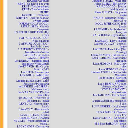
Hawaiian war chant
Jonathan STUART - Wako man
KENT - On fait c'qu'on peut
Julien CLERC - This melody
KENT - Tous les mômes
KAJAGOOGOO - Too shy
KENT - Tous les mômes
(midnight mix)
REMIX
Karen CHERYL - Sing to me
Kim WILDE - You came
mama
KIRSTEN - Over the rainbow
KNORR - campagne Europe 1
[White Label]
hiver 78-79
KRÉMA HOLLYWOOD -
KOOL & THE GANG 1990
J.STRAUSS fils, Valse de
hitmix
l'empereur
LA FEMME - Sur la planche /
L'AFFAIRE LOUIS TRIO - Il y
Françoise
a ceux
LADY ROUGE - Eyes of mars
L'AFFAIRE LOUIS TRIO -
[DIOR]
Nous on a tout
LAURENT - Lady / Pharaon
L'AFFAIRE LOUIS TRIO -
Laurent VOULZY - Le soleil
Succès de larmes
donne
L'AFFRONT NATIONAL -
Lee LEWIS - French kiss [Test
Jean-Marie tu charries
Pressing]
LA LUNA - Les cactus
Lenny KRAVITZ - Let love rule
LAZARE - Infidèle
Leon REDBONE - Gotta shake
Lee DORSEY - Shortnin' bread
that thing
[monoface White Label]
Leon REDBONE - Play Gipsy
Lee ELDRED - How's your
play
love life 1&2
Leon REDBONE - Sugar
Lee REED - Ram ram jam
Leonard COHEN - First we take
Lena GOLD - Radio [Blue
Manhattan
Label]
Linda SCOTT - Starlight,
Leonard BERNSTEIN - Gaîté
starbright
Parisienne d'Offenbach
Louis BERTIGNAC et les
les JARDINS de l'OPÉRA -
Visiteurs - Ces idées-là
Meilleurs vœux
LOVE AND MONEY -
les MAX VALENTIN - Les
Halleluiah man
maux dits
Luc FAIRDAN - T'as de beaux
les OBJETS - L'hiver est là
lolos
les OBJETS - Sarah
Lucien JEUNESSE raconte les
LEVEL 42 - Heaven in my
3 ours
hands
LUNA PARKER - Le challenge
Liane FOLY - Il est mort le
des espoirs
soleil
LUNA PARKER - Tes états
Linda DE SUZA - Amalia
d'âme Eric
Linda RONSTADT/Aaron
Lydia VERKINE - La mélodie
NEVILLE - When something is
des enfants
wrong...
M & Mme FAIRDAN - Beaux
LLOYD COLE - Downtown
lolos