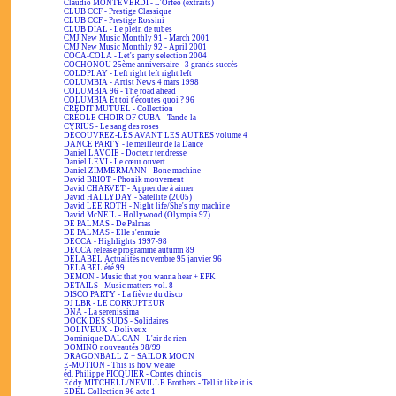
Claudio MONTEVERDI - L'Orfeo (extraits)
CLUB CCF - Prestige Classique
CLUB CCF - Prestige Rossini
CLUB DIAL - Le plein de tubes
CMJ New Music Monthly 91 - March 2001
CMJ New Music Monthly 92 - April 2001
COCA-COLA - Let's party selection 2004
COCHONOU 25ème anniversaire - 3 grands succès
COLDPLAY - Left right left right left
COLUMBIA - Artist News 4 mars 1998
COLUMBIA 96 - The road ahead
COLUMBIA Et toi t'écoutes quoi ? 96
CRÉDIT MUTUEL - Collection
CRÉOLE CHOIR OF CUBA - Tande-la
CYRIUS - Le sang des roses
DÉCOUVREZ-LES AVANT LES AUTRES volume 4
DANCE PARTY - le meilleur de la Dance
Daniel LAVOIE - Docteur tendresse
Daniel LEVI - Le cœur ouvert
Daniel ZIMMERMANN - Bone machine
David BRIOT - Phonik mouvement
David CHARVET - Apprendre à aimer
David HALLYDAY - Satellite (2005)
David LEE ROTH - Night life/She's my machine
David McNEIL - Hollywood (Olympia 97)
DE PALMAS - De Palmas
DE PALMAS - Elle s'ennuie
DECCA - Highlights 1997-98
DECCA release programme autumn 89
DELABEL Actualités novembre 95 janvier 96
DELABEL été 99
DEMON - Music that you wanna hear + EPK
DETAILS - Music matters vol. 8
DISCO PARTY - La fièvre du disco
DJ LBR - LE CORRUPTEUR
DNA - La serenissima
DOCK DES SUDS - Solidaires
DOLIVEUX - Doliveux
Dominique DALCAN - L'air de rien
DOMINO nouveautés 98/99
DRAGONBALL Z + SAILOR MOON
E-MOTION - This is how we are
éd. Philippe PICQUIER - Contes chinois
Eddy MITCHELL/NEVILLE Brothers - Tell it like it is
EDEL Collection 96 acte 1