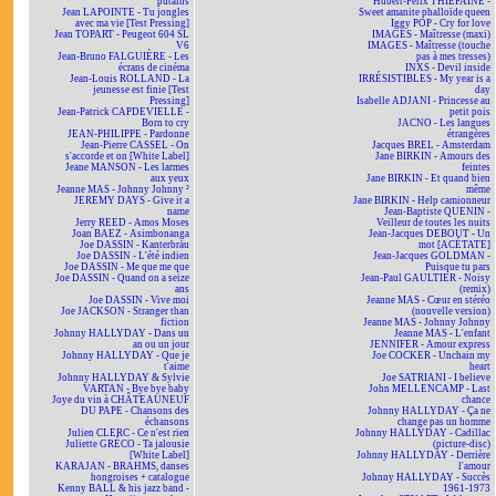
putains
Hubert-Félix THIÉFAINE -
Jean LAPOINTE - Tu jongles
Sweet amanite phalloïde queen
avec ma vie [Test Pressing]
Iggy POP - Cry for love
Jean TOPART - Peugeot 604 SL
IMAGES - Maîtresse (maxi)
V6
IMAGES - Maîtresse (touche
Jean-Bruno FALGUIÈRE - Les
pas à mes tresses)
écrans de cinéma
INXS - Devil inside
Jean-Louis ROLLAND - La
IRRÉSISTIBLES - My year is a
jeunesse est finie [Test
day
Pressing]
Isabelle ADJANI - Princesse au
Jean-Patrick CAPDEVIELLE -
petit pois
Born to cry
JACNO - Les langues
JEAN-PHILIPPE - Pardonne
étrangères
Jean-Pierre CASSEL - On
Jacques BREL - Amsterdam
s'accorde et on [White Label]
Jane BIRKIN - Amours des
Jeane MANSON - Les larmes
feintes
aux yeux
Jane BIRKIN - Et quand bien
Jeanne MAS - Johnny Johnny ²
même
JEREMY DAYS - Give it a
Jane BIRKIN - Help camionneur
name
Jean-Baptiste QUENIN -
Jerry REED - Amos Moses
Veilleur de toutes les nuits
Joan BAEZ - Asimbonanga
Jean-Jacques DEBOUT - Un
Joe DASSIN - Kanterbräu
mot [ACÉTATE]
Joe DASSIN - L'été indien
Jean-Jacques GOLDMAN -
Joe DASSIN - Me que me que
Puisque tu pars
Joe DASSIN - Quand on a seize
Jean-Paul GAULTIER - Noisy
ans
(remix)
Joe DASSIN - Vive moi
Jeanne MAS - Cœur en stéréo
Joe JACKSON - Stranger than
(nouvelle version)
fiction
Jeanne MAS - Johnny Johnny
Johnny HALLYDAY - Dans un
Jeanne MAS - L'enfant
an ou un jour
JENNIFER - Amour express
Johnny HALLYDAY - Que je
Joe COCKER - Unchain my
t'aime
heart
Johnny HALLYDAY & Sylvie
Joe SATRIANI - I believe
VARTAN - Bye bye baby
John MELLENCAMP - Last
Joye du vin à CHÂTEAUNEUF
chance
DU PAPE - Chansons des
Johnny HALLYDAY - Ça ne
échansons
change pas un homme
Julien CLERC - Ce n'est rien
Johnny HALLYDAY - Cadillac
Juliette GRÉCO - Ta jalousie
(picture-disc)
[White Label]
Johnny HALLYDAY - Derrière
KARAJAN - BRAHMS, danses
l'amour
hongroises + catalogue
Johnny HALLYDAY - Succès
Kenny BALL & his jazz band -
1961-1973