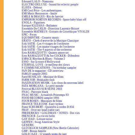
Edouard LALO - Namouna
ELECTRO DELUXE - Sound for eclectic people
ELISTA - Debout
EMI Cool Price - Les authentiques
EMI Music Ressources - Smile
EMILE & IMAGES - Rio de Janvier
EMPEROR NORTON RECORDS - Space baby blast off
ENOLA - Figurines
Enrique IGLESIAS - Bailamos
Ensemble De CÆLIS - Direction Laurence Brisset
Ensemble MATHEUS - Extraits de Griselda par VIVALDI
EPIC - Focus
EQUIMINTHE - Country music
ERATO - Chefs d'œuvre de la Musique Classique
Erik SATIE - Les 4 visages de l'orchestre
Erik SATIE - Les quatre visages de l'orchestre
Erik SATIE - The 4 aspects of the orchestra
Eros RAMAZZOTTI - Quanto amore sei
Eros RAMAZZOTTI & Joe COCKER - Difendero
ESPACE Rhythm & Blues - Volume 2
ESSO - Sur la route d'Hollywood
ETERNAL LOVE - le meilleur des slows
F-COMMUNICATIONS - 7th birthday sampler
FAN DE le magazine - CD interview
FARGO sampler 2005
Farid RUSSLAN - Musique de films
FARM JOB - Hokkaïdo rush
FASZINATION MUSIK - Les clous du nouveau label
FATA MORGANA - Le petit monde
Festival BLUES SUR SEINE 2003
FNAC - Parcours black
FNAC MUSIC - Actualités Printemps 93
FOOD RECORDS sampler 1991
FOUR ROSES - Musiques de films
FRANCE TELECOM - Easy techno
Franz SCHUBERT - Quintette à cordes D.956
FRAY - Over my head (cable car)
FREDERICKS + GOLDMAN + JONES - Des vies
FRENCH B - La vie est belle
GAY DAD - Leisure noise
GEFFEN - Swag American Style
GENERIC
GLÜCKLICH SAMPLER (New Beetle Cabriolet)
GMF - Bonus famille
GOLD JAZZ - 12 grands noms du jazz