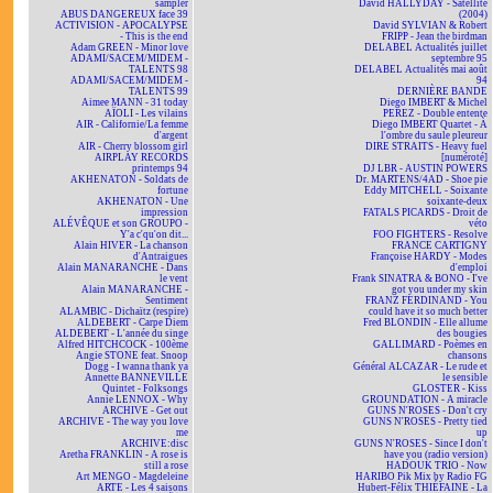
sampler
David HALLYDAY - Satellite
ABUS DANGEREUX face 39
(2004)
ACTIVISION - APOCALYPSE
David SYLVIAN & Robert
- This is the end
FRIPP - Jean the birdman
Adam GREEN - Minor love
DELABEL Actualités juillet
ADAMI/SACEM/MIDEM -
septembre 95
TALENTS 98
DELABEL Actualités mai août
ADAMI/SACEM/MIDEM -
94
TALENTS 99
DERNIÈRE BANDE
Aimee MANN - 31 today
Diego IMBERT & Michel
AÏOLI - Les vilains
PEREZ - Double entente
AIR - Californie/La femme
Diego IMBERT Quartet - À
d'argent
l'ombre du saule pleureur
AIR - Cherry blossom girl
DIRE STRAITS - Heavy fuel
AIRPLAY RECORDS
[numéroté]
printemps 94
DJ LBR - AUSTIN POWERS
AKHENATON - Soldats de
Dr. MARTENS/4AD - Shoe pie
fortune
Eddy MITCHELL - Soixante
AKHENATON - Une
soixante-deux
impression
FATALS PICARDS - Droit de
ALÉVÊQUE et son GROUPO -
véto
Y'a c'qu'on dit...
FOO FIGHTERS - Resolve
Alain HIVER - La chanson
FRANCE CARTIGNY
d'Antraigues
Françoise HARDY - Modes
Alain MANARANCHE - Dans
d'emploi
le vent
Frank SINATRA & BONO - I've
Alain MANARANCHE -
got you under my skin
Sentiment
FRANZ FERDINAND - You
ALAMBIC - Dichaïtz (respire)
could have it so much better
ALDEBERT - Carpe Diem
Fred BLONDIN - Elle allume
ALDEBERT - L'année du singe
des bougies
Alfred HITCHCOCK - 100ème
GALLIMARD - Poèmes en
Angie STONE feat. Snoop
chansons
Dogg - I wanna thank ya
Général ALCAZAR - Le rude et
Annette BANNEVILLE
le sensible
Quintet - Folksongs
GLOSTER - Kiss
Annie LENNOX - Why
GROUNDATION - A miracle
ARCHIVE - Get out
GUNS N'ROSES - Don't cry
ARCHIVE - The way you love
GUNS N'ROSES - Pretty tied
me
up
ARCHIVE:disc
GUNS N'ROSES - Since I don't
Aretha FRANKLIN - A rose is
have you (radio version)
still a rose
HADOUK TRIO - Now
Art MENGO - Magdeleine
HARIBO Pik Mix by Radio FG
ARTE - Les 4 saisons
Hubert-Félix THIÉFAINE - La