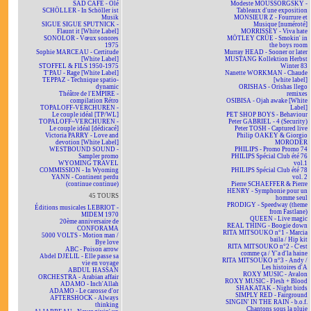
SAD CAFÉ - Olé
Modeste MOUSSORGSKY -
SCHÖLLER - In Schöller ist
Tableaux d'une exposition
Musik
MONSIEUR Z - Fourrure et
SIGUE SIGUE SPUTNICK -
Musique [numéroté]
Flaunt it [White Label]
MORRISSEY - Viva hate
SONOLOR - Vœux sonores
MÖTLEY CRÜE - Smokin' in
1975
the boys room
Sophie MARCEAU - Certitude
Murray HEAD - Sooner or later
[White Label]
MUSTANG Kollektion Herbst
STOFFEL & FILS 1950-1975
Winter 83
T'PAU - Rage [White Label]
Nanette WORKMAN - Chaude
TEPPAZ - Technique spatio-
[white label]
dynamic
ORISHAS - Orishas llego
Théâtre de l'EMPIRE -
remixes
compilation Rétro
OSIBISA - Ojah awake [White
TOPALOFF-VERCHUREN -
Label]
Le couple idéal [TP/WL]
PET SHOP BOYS - Behaviour
TOPALOFF~VERCHUREN -
Peter GABRIEL - 4 (Security)
Le couple idéal [dédicacé]
Peter TOSH - Captured live
Victoria PARRY - Love and
Philip OAKEY & Giorgio
devotion [White Label]
MORODER
WESTBOUND SOUND -
PHILIPS - Promo Promo 74
Sampler promo
PHILIPS Spécial Club été 76
WYOMING TRAVEL
vol.1
COMMISSION - In Wyoming
PHILIPS Spécial Club été 78
YANN - Continent perdu
vol. 2
(continue continue)
Pierre SCHAEFFER & Pierre
HENRY - Symphonie pour un
45 TOURS
homme seul
PRODIGY - Speedway (theme
Éditions musicales LEBRIOT -
from Fastlane)
MIDEM 1970
QUEEN - Live magic
20ème anniversaire de
REAL THING - Boogie down
CONFORAMA
RITA MITSOUKO n°1 - Marcia
5000 VOLTS - Motion man /
baila / Hip kit
Bye love
RITA MITSOUKO n°2 - C'est
ABC - Poison arrow
comme ça / Y'a d'la haine
Abdel DJELIL - Elle passe sa
RITA MITSOUKO n°3 - Andy /
vie en voyage
Les histoires d'A
ABDUL HASSAN
ROXY MUSIC - Avalon
ORCHESTRA - Arabian affair
ROXY MUSIC - Flesh + Blood
ADAMO - Inch'Allah
SHAKATAK - Night birds
ADAMO - Le carosse d'or
SIMPLY RED - Fairground
AFTERSHOCK - Always
SINGIN' IN THE RAIN - b.o.f.
thinking
Chantons sous la pluie