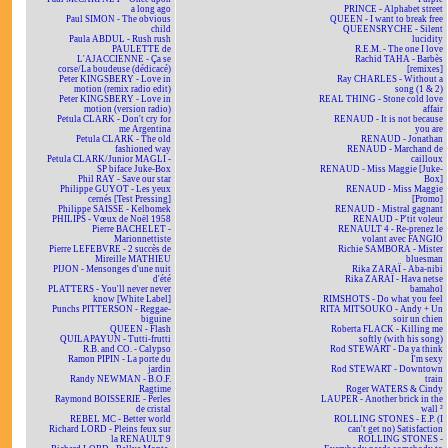
a long ago
PRINCE - Alphabet street
Paul SIMON - The obvious
QUEEN - I want to break free
child
QUEENSRYCHE - Silent
Paula ABDUL - Rush rush
lucidity
PAULETTE de
R.E.M. - The one I love
L'AJACCIENNE - Ça se
Rachid TAHA - Barbès
corse/La boudeuse (dédicacé)
[remixes]
Peter KINGSBERY - Love in
Ray CHARLES - Without a
motion (remix radio edit)
song (1 & 2)
Peter KINGSBERY - Love in
REAL THING - Stone cold love
motion (version radio)
affair
Petula CLARK - Don't cry for
RENAUD - It is not because
me Argentina
you are
Petula CLARK - The old
RENAUD - Jonathan
fashioned way
RENAUD - Marchand de
Petula CLARK/Junior MAGLI -
cailloux
SP biface Juke-Box
RENAUD - Miss Maggie [Juke-
Phil RAY - Save our star
Box]
Philippe GUYOT - Les yeux
RENAUD - Miss Maggie
cernés [Test Pressing]
[Promo]
Philippe SAISSE - Kelbomek
RENAUD - Mistral gagnant
PHILIPS - Vœux de Noël 1958
RENAUD - P'tit voleur
Pierre BACHELET -
RENAULT 4 - Re-prenez le
Marionnettiste
volant avec FANGIO
Pierre LEFEBVRE - 2 succès de
Richie SAMBORA - Mister
Mireille MATHIEU
bluesman
PIJON - Mensonges d'une nuit
Rika ZARAÏ - Aba-nibi
d'été
Rika ZARAÏ - Hava netse
PLATTERS - You'll never never
bamahol
know [White Label]
RIMSHOTS - Do what you feel
Punchs PITTERSON - Reggae-
RITA MITSOUKO - Andy + Un
biguine
soir un chien
QUEEN - Flash
Roberta FLACK - Killing me
QUILAPAYUN - Tutti-frutti
softly (with his song)
R.B. and CO. - Calypso
Rod STEWART - Da ya think
Ramon PIPIN - La porte du
I'm sexy
jardin
Rod STEWART - Downtown
Randy NEWMAN - B.O.F.
train
Ragtime
Roger WATERS & Cindy
Raymond BOISSERIE - Perles
LAUPER - Another brick in the
de cristal
wall ²
REBEL MC - Better world
ROLLING STONES - E.P. (I
Richard LORD - Pleins feux sur
can't get no) Satisfaction
la RENAULT 9
ROLLING STONES -