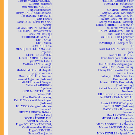
Jacques VANDEVOORDE -
FUMÉES - Chansons d'hier
Miserere [dédicacé]
FUMÉES II - Mélodies et
Jean-Marc BIENCOURT -
chansons
Jingles d'imitations
GAMINE - Dream boy
Jimmy HALL - Cadillac tracks
Gary NUMAN - New anger
Joe DASSIN - CBS 66343
George HARRISON - 33 & 1/3
(Radio France)
[White Label/Test Pressing]
John CALE - Music for a new
George MICHAEL - Amazing
society
GROOVERIDER - Rainbows of
Jon ANDERSON - Animation
colour (MAW remixes)
KROKUS - Hardware [White
HAPPY MONDAYS - Pills 'n'
Label/Test Pressing]
thrills and bellyaches
la TRIBUNE de GENÈVE
Ian DURY - Lord Upminster
LBS - Action
JAM - The gift
LBS - Aurum
JAMIROQUAI - Sampler Best
Le MONDE de la
of
MUSIQUE/TÉLÉRAMA - Les
Janet JACKSON - Got 'til it's
copieurs
gone
LEVEL 42 - Level 42
Jean SCHULTHEIS -
Lionel HAMPTON - Jazz in
Confidence pour confidence
jazz [White Label]
(remixes house)
Madleen KANE - Rough
Joe JACKSON - Stepping out
diamond
John HIATT - Slow turning
MAGNUM BONUM - Gigolo
Johnny CASH - Water from the
(english version)
wells of home
Maurice BITTER - Chants et
Johnny CLEGG & Savuka -
danses d'Argentine [dédicacé]
Third world child
MAXELL - Rock Sampler
Julien CLERC - This melody
Nathalie CARDONE -
[Test Pressing]
Populaire
Katia & Marielle LABEQUE -
O.P.R. MONTPELLIER -
Gershwin
Berlioz 1988
KILLING JOKE - Revelations
Ofra HAZA - Love song
les ENFANTS du MISTRAL
Patti FLYNN - With love to you
volume 2
[dédicacé]
Louis ARMSTRONG plays
POLYDOR - les géants de l'été
W.C. HANDY [dédicacé]
volume 2
MADONNA - Hollywood
RICKY AMIGOS - Delirios
(remixes)
[White Label]
Marc LAVOINE - Paris
ROCK AROUND THE
MC SOLAAR - Bouge de là
WORLD radio show
(remix)
Roger BOURDIN - TIMING 8,
MECHAGODZILLA - Planet X
Confidences d'un flûtiste
Michael JACKSON - Michael
Roger VERMEER -
Vs Michael
Rumba/Cha-cha-cha
MINK DEVILLE - Sportin' life