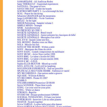
SAMARITAINE - All American Rodeo
Samy THIÉBAULT - Upanishad experiences
SANTANA - The game of love
SAVES THE DAY - Under the boards
SCHTROUMPF PARTY 3 - La schtroumpf du foot
SEAL - Prayer for the dying
Sebastien GRAINGER and the mountains
Serge GAINSBOURG - Vu de l'intérieur
SHAZZ - In the light
SHEER Publishing - Sampler volume 1
SIMPLE MINDS - Stranger
SINIK - Autodestruction
SO FRENCHY SO CHIC 1
SOCIÉTÉ GÉNÉRALE - Brasil touch
SOCIÉTÉ GÉNÉRALE - Junior présente les classiques de bébé
SOCIÉTÉ GÉNÉRALE - Musiques d'un siècle
SOL EN SI - Quand j'aime une fois...
SOL MONDO - Rendez-vous sur Mars
SOLA - Missile Sol-Sol
SONS OF THE DESERT - Within a mile
SONY - Musiques des films du siècle
SONY DADC - Grands compositeurs du millénaire
SONY MUSIC - Artist News juillet 1999
SONY-BMG - Le talent s'écoute été 2005
SONY-BMG - Le talent s'écoute rentrée 2006
SOON E MC - O.P.I.D.
Sophie ELLIS-BEXTOR - Mixed up world
SOUL ASYLUM - I will still be laughing
SOULFINGER EXPERIENCE - Tout est possible
SPLINE & LA MAUVAISE HERBE - Faiblesse et vanité
SPV RECORDINGS - One nation under a groove
SQUAKK - Willisau & Berlin
ST2 RECORDS - Promo 01/2007
STABILO
STEAMHAMMER Promotion CD 88/89
Stevie WONDER - These three words
STING - Let your soul be your pilot
STING - When we dance
STROKES - Reptilia
STUDIO SM - Disque professionnel XP9000
SUICIDAL TENDANCIES - I'll hate you better
SUPERGRASS - Interview Life on other planets
SWATCH - Swatch together
Sylvie VARTAN - La plus belle pour aller danser
Sylvie VARTAN & Johnny HALLYDAY - Il mio problema