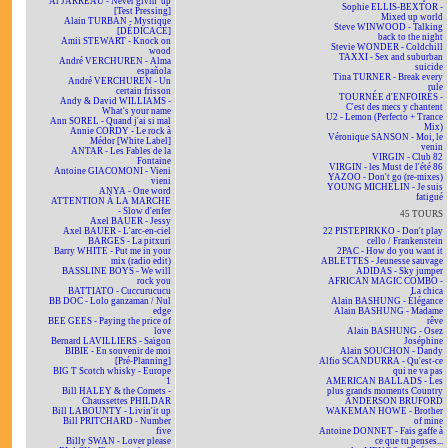
Al JARREAU - Never givin' up
Sophie ELLIS-BEXTOR -
[Test Pressing]
Mixed up world
Alain TURBAN - Mystique
Steve WINWOOD - Talking
[DÉDICACÉ]
back to the night
Amii STEWART - Knock on
Stevie WONDER - Coldchill
wood
TAXXI - Sex and suburban
André VERCHUREN - Alma
suicide
española
Tina TURNER - Break every
André VERCHUREN - Un
rule
certain frisson
TOURNÉE d'ENFOIRÉS -
Andy & David WILLIAMS -
C'est des mecs y chantent
What's your name
U2 - Lemon (Perfecto + Trance
Ann SOREL - Quand j'ai si mal
Mix)
Annie CORDY - Le rock à
Véronique SANSON - Moi, le
Médor [White Label]
venin
ANTAR - Les Fables de la
VIRGIN - Club 82
Fontaine
VIRGIN - les Must de l'été 86
Antoine GIACOMONI - Vieni
YAZOO - Don't go (re-mixes)
vieni
YOUNG MICHELIN - Je suis
ANYA - One word
fatigué
ATTENTION À LA MARCHE
- Slow d'enfer
45 TOURS
Axel BAUER - Jessy
Axel BAUER - L'arc-en-ciel
22 PISTEPIRKKO - Don't play
BARGES - La pitxuri
cello / Frankenstein
Barry WHITE - Put me in your
2PAC - How do you want it
mix (radio edit)
ABLETTES - Jeunesse sauvage
BASSLINE BOYS - We will
ADIDAS - Sky jumper
rock you
AFRICAN MAGIC COMBO -
BATTIATO - Cuccurucucu
La chica
BB DOC - Lolo ganzaman / Nul
Alain BASHUNG - Élégance
edge
Alain BASHUNG - Madame
BEE GEES - Paying the price of
rêve
love
Alain BASHUNG - Osez
Bernard LAVILLIERS - Saïgon
Joséphine
BIBIE - En souvenir de moi
Alain SOUCHON - Dandy
[Pré-Planning]
Alfio SCANDURRA - Qu'est-ce
BIG T Scotch whisky - Europe
qui ne va pas
1
AMERICAN BALLADS - Les
Bill HALEY & the Comets -
plus grands moments Country
Chaussettes PHILDAR
ANDERSON BRUFORD
Bill LABOUNTY - Livin'it up
WAKEMAN HOWE - Brother
Bill PRITCHARD - Number
of mine
five
Antoine DONNET - Fais gaffe à
Billy SWAN - Lover please
ce que tu penses...