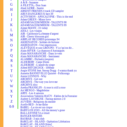
A & B - Suzanne
G
A FILETTA - Don Juan
Abed AZRIÉ - Suerte
H
ABSENT FRIENDS 4 track CD sampler
ABUS DANGEREUX face 39
I
ACTIVISION - APOCALYPSE - This is the end
J
Adam GREEN - Minor love
ADAMI/SACEM/MIDEM - TALENTS 98
K
ADAMI/SACEM/MIDEM - TALENTS 99
Aimee MANN - 31 today
L
AÏOLI - Les vilains
AIR - Californie/La femme d'argent
M
AIR - Cherry blossom girl
AIRPLAY RECORDS printemps 94
N
AKHENATON - Soldats de fortune
O
AKHENATON - Une impression
ALÉVÊQUE et son GROUPO - Y'a c'qu'on dit...
P
Alain HIVER - La chanson d'Antraigues
Alain MANARANCHE - Dans le vent
Q
Alain MANARANCHE - Sentiment
ALAMBIC - Dichaïtz (respire)
R
ALDEBERT - Carpe Diem
ALDEBERT - L'année du singe
S
Alfred HITCHCOCK - 100ème
T
Angie STONE feat. Snoop Dogg - I wanna thank ya
Annette BANNEVILLE Quintet - Folksongs
U
Annie LENNOX - Why
ARCHIVE - Get out
V
ARCHIVE - The way you love me
ARCHIVE:disc
W
Aretha FRANKLIN - A rose is still a rose
Art MENGO - Magdeleine
X
ARTE - Les 4 saisons
Y
Association Valentin HAÜY - Fables de la Fontaine
Audrey LAVERGNE - Facing mirrors 2.0
Z
AUVIDIS - Religions du monde
Axelle RED - Je me fâche
0-9
BABEL - La vie est un cirque
BABYLON ZOO - All the money's gone
BALLANTINE'S Le rituel
BANGER SISTERS
BAOBAB - 3 mix dub
BARCLAY - ISLAND - Opération Libération
BARCLAY - ISLAND [bleu]