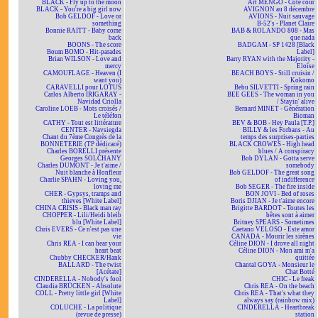
BLACK - Fly up to the moon
Art MENGO - Côté cour
BLACK - You're a big girl now
AVIGNON au 8 décembre
Bob GELDOF - Love or
AVIONS - Nuit sauvage
something
B-52's - Planet Claire
Bonnie RAITT - Baby come
BAB & ROLANDO 808 - Mas
back
que nada
BOONS - The score
BADGAM - SP 1428 [Black
Boum BOMO - Hit-parades
Label]
Brian WILSON - Love and
Barry RYAN with the Majority -
mercy
Eloïse
CAMOUFLAGE - Heaven (I
BEACH BOYS - Still cruisin /
want you)
Kokomo
CARAVELLI pour LOTUS
Bebu SILVETTI - Spring rain
Carlos Alberto IRIGARAY -
BEE GEES - The woman in you
Navidad Criolla
/ Stayin' alive
Caroline LOEB - Mots croisés /
Bernard MINET - Génération
Le téléfon
Bioman
CATHY - Tout est littérature
BEV & BOB - Hey Paula [T.P.]
CENTER - Navsiegda
BILLY & les Forbans - Au
Chant du 7ème Congrès de la
temps des surprises-parties
BONNETERIE (TP dédicacé)
BLACK CROWES - High head
Charles BORELLI présente
blues / A conspiracy
Georges SOLCHANY
Bob DYLAN - Gotta serve
Charles DUMONT - Je t'aime /
somebody
Nuit blanche à Honfleur
Bob GELDOF - The great song
Charlie SPAHN - Loving you,
of indifference
loving me
Bob SEGER - The fire inside
CHER - Gypsys, tramps and
BON JOVI - Bed of roses
thieves [White Label]
Boris DJIAN - Je t'aime encore
CHINA CRISIS - Black man ray
Brigitte BARDOT - Toutes les
CHOPPER - Lili/Heidi bleib
bêtes sont à aimer
blu [White Label]
Britney SPEARS - Sometimes
Chris EVERS - Ce n'est pas une
Caetano VELOSO - Este amor
vie
CANADA - Mourir les sirènes
Chris REA - I can hear your
Céline DION - I drove all night
heart beat
Céline DION - Mon ami m'a
Chubby CHECKER/Hank
quittée
BALLARD - The twist
Chantal GOYA - Monsieur le
[Acétate]
Chat Botté
CINDERELLA - Nobody's fool
CHIC - Le freak
Claudia BRÜCKEN - Absolute
Chris REA - On the beach
COLL - Pretty little girl [White
Chris REA - That's what they
Label]
always say (rainbow mix)
COLUCHE - La politique
CINDERELLA - Heartbreak
(revue de presse)
station