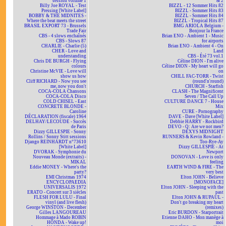
session volume 1
& 2
Billy Joe ROYAL - Test
BIZZL - 12 Sommer Hits 82
Pressing [White Label]
BIZZL - Sommer Hits 83
BOBBY & THE MIDNITES -
BIZZL - Sommer Hits 84
Where the beat meets the street
BIZZL - Tropical Hits 87
BRASIL EXPORT 73 - Brussels
BMG ARIOLA Belgium -
Trade Fair
Bonjour la France
CBS - 4 slows enchaînés
Brian ENO - Ambient 1 - Music
CBS - Slows 87
for airports
CHARLIE - Charlie (5)
Brian ENO - Ambient 4 - On
CHER - Love and
Land
understanding
CBS - Été 73 vol.1
Chris DE BURGH - Flying
Céline DION - I'm alive
colours
Céline DION - My heart will go
Christine McVIE - Love will
on
show us how
CHILL FAC-TORR - Twist
Cliff RICHARD - Now you see
(round'n'round)
me, now you don't
CHURCH - Starfish
COCA-COLA Chansons
CLASH - The Magnificent
COCA-COLA Disco
Seven / The Call Up
COLD CHISEL - East
CULTURE DANCE 7 - House
CONCRETE BLONDE -
Mix
Caroline
CURE - Pornography
DÉCLARATION (fiscale) 1964
DAVE - Dave [White Label]
DELHAY/LECOUDE - Succès
Debbie HARRY - Rockbird
de Paris
DEVO - Q: Are we not men?
Dizzy GILLESPIE - Sonny
DEXYS MIDNIGHT
Rollins / Sonny Stitt sessions
RUNNERS & Kevin Rowland -
Django REINHARDT n°73610
Too-Rye-Ay
[White Label]
Dizzy GILLESPIE - At
DVORAK - Symphonie du
Newport
Nouveau Monde (extraits) -
DONOVAN - Love is only
MIKAL
feeling
Eddie MONEY - Where's the
EARTH WIND & FIRE - The
party?
very best
EMI Christmas 1974
Elton JOHN - Believe
ENCYCLOPAEDIA
[MONOFACE]
UNIVERSALIS 1972
Elton JOHN - Sleeping with the
ERATO - Concert sur 3 siècles
past
FLESH FOR LULU - Final
Elton JOHN & RUPAUL -
vinyl (and live flesh)
Don't go breaking my heart
George WINSTON - December
(remixes)
Gilles LANGOUREAU
Eric BURDON - Starportrait
Hommage à Mado ROBIN
Etienne DAHO - Mon manège à
HONDA - Wake up!
moi