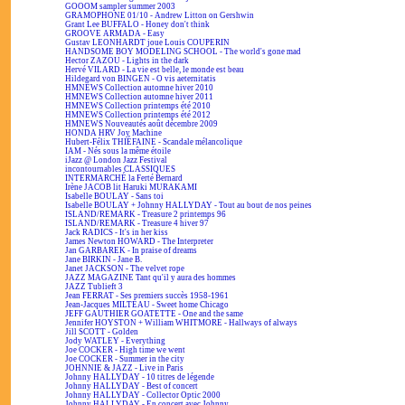
GOOOM sampler summer 2003
GRAMOPHONE 01/10 - Andrew Litton on Gershwin
Grant Lee BUFFALO - Honey don't think
GROOVE ARMADA - Easy
Gustav LEONHARDT joue Louis COUPERIN
HANDSOME BOY MODELING SCHOOL - The world's gone mad
Hector ZAZOU - Lights in the dark
Hervé VILARD - La vie est belle, le monde est beau
Hildegard von BINGEN - O vis aeternitatis
HMNEWS Collection automne hiver 2010
HMNEWS Collection automne hiver 2011
HMNEWS Collection printemps été 2010
HMNEWS Collection printemps été 2012
HMNEWS Nouveautés août décembre 2009
HONDA HRV Joy Machine
Hubert-Félix THIÉFAINE - Scandale mélancolique
IAM - Nés sous la même étoile
iJazz @ London Jazz Festival
incontournables CLASSIQUES
INTERMARCHÉ la Ferté Bernard
Irène JACOB lit Haruki MURAKAMI
Isabelle BOULAY - Sans toi
Isabelle BOULAY + Johnny HALLYDAY - Tout au bout de nos peines
ISLAND/REMARK - Treasure 2 printemps 96
ISLAND/REMARK - Treasure 4 hiver 97
Jack RADICS - It's in her kiss
James Newton HOWARD - The Interpreter
Jan GARBAREK - In praise of dreams
Jane BIRKIN - Jane B.
Janet JACKSON - The velvet rope
JAZZ MAGAZINE Tant qu'il y aura des hommes
JAZZ Tublieft 3
Jean FERRAT - Ses premiers succès 1958-1961
Jean-Jacques MILTEAU - Sweet home Chicago
JEFF GAUTHIER GOATETTE - One and the same
Jennifer HOYSTON + William WHITMORE - Hallways of always
Jill SCOTT - Golden
Jody WATLEY - Everything
Joe COCKER - High time we went
Joe COCKER - Summer in the city
JOHNNIE & JAZZ - Live in Paris
Johnny HALLYDAY - 10 titres de légende
Johnny HALLYDAY - Best of concert
Johnny HALLYDAY - Collector Optic 2000
Johnny HALLYDAY - En concert avec Johnny