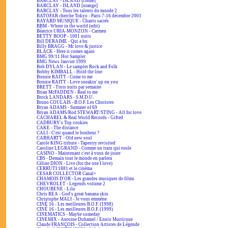
BARCLAY - ISLAND [crème]
BARCLAY - ISLAND [orange]
BARCLAY - Tous les talents du monde 2
BATOFAR cherche Tokyo - Paris 7-16 décembre 2001
BAYARD MUSIQUE - Chants sacrés
BBM - Where in the world (edit)
Béatrice URIA-MONZON - Carmen
BETTY BOOP - 1001 nuits
Bill DERAIME - Qui a bu
Billy BRAGG - Mr love & justice
BLACK - Here it comes again
BMG 99/11 Hot Sampler
BMG News Janvier 1999
Bob DYLAN - Le sampler Rock and Folk
Bobby KIMBALL - Hold the line
Bonnie RAITT - Come to me
Bonnie RAITT - Love sneakin' up on you
BRETT - Trois nuits par semaine
Brian McFADDEN - Real to me
Brock LANDARS - S.M.D.U.
Bruno COULAIS - B.O.F. Les Choristes
Bryan ADAMS - Summer of 69
Bryan ADAMS/Rod STEWART/STING - All for love
CACHAREL & Real World Records - Gifted
CADBURY's Top cookies
CAKE - The distance
CALI - C'est quand le bonheur ?
CARHARTT - Old new soul
Carole KING tribute - Tapestry revisited
Caroline LEGRAND - Comme un train qui roule
CASINO - Maintenant c'est à vous de jouer
CBS - Demain tout le monde en parlera
Céline DION - Live (for the one I love)
CERRUTI 1881 et le cinéma
CESAR COLLECTOR Canal+
CHAMOIS D'OR - Les grandes musiques de films
CHEVROLET - Legends volume 2
CHOUBENE - Lila
Chris REA - God's great banana skin
Christophe MALI - Je vous emmène
CINÉ 16 - Les meilleures B.O.F. (1998)
CINÉ 16 - Les meilleures B.O.F. (1999)
CINEMATICS - Maybe someday
CINEMIX - Antoine Duhamel / Ennio Morricone
Claude FRANÇOIS - Collection Artistes de Légende