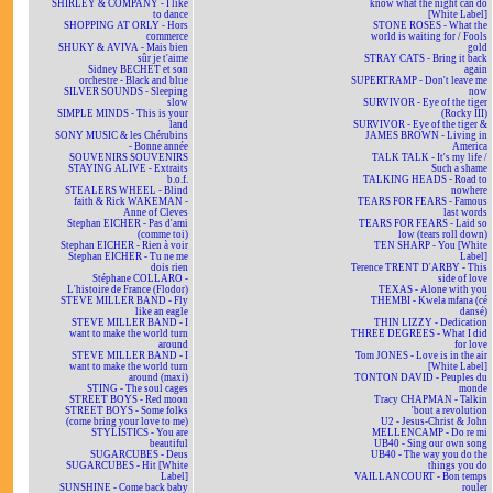
SHIRLEY & COMPANY - I like
know what the night can do
to dance
[White Label]
SHOPPING AT ORLY - Hors
STONE ROSES - What the
commerce
world is waiting for / Fools
SHUKY & AVIVA - Mais bien
gold
sûr je t'aime
STRAY CATS - Bring it back
Sidney BECHET et son
again
orchestre - Black and blue
SUPERTRAMP - Don't leave me
SILVER SOUNDS - Sleeping
now
slow
SURVIVOR - Eye of the tiger
SIMPLE MINDS - This is your
(Rocky III)
land
SURVIVOR - Eye of the tiger &
SONY MUSIC & les Chérubins
JAMES BROWN - Living in
- Bonne année
America
SOUVENIRS SOUVENIRS
TALK TALK - It's my life /
STAYING ALIVE - Extraits
Such a shame
b.o.f.
TALKING HEADS - Road to
STEALERS WHEEL - Blind
nowhere
faith & Rick WAKEMAN -
TEARS FOR FEARS - Famous
Anne of Cleves
last words
Stephan EICHER - Pas d'ami
TEARS FOR FEARS - Laid so
(comme toi)
low (tears roll down)
Stephan EICHER - Rien à voir
TEN SHARP - You [White
Stephan EICHER - Tu ne me
Label]
dois rien
Terence TRENT D'ARBY - This
Stéphane COLLARO -
side of love
L'histoire de France (Flodor)
TEXAS - Alone with you
STEVE MILLER BAND - Fly
THEMBI - Kwela mfana (cé
like an eagle
dansé)
STEVE MILLER BAND - I
THIN LIZZY - Dedication
want to make the world turn
THREE DEGREES - What I did
around
for love
STEVE MILLER BAND - I
Tom JONES - Love is in the air
want to make the world turn
[White Label]
around (maxi)
TONTON DAVID - Peuples du
STING - The soul cages
monde
STREET BOYS - Red moon
Tracy CHAPMAN - Talkin
STREET BOYS - Some folks
'bout a revolution
(come bring your love to me)
U2 - Jesus-Christ & John
STYLISTICS - You are
MELLENCAMP - Do re mi
beautiful
UB40 - Sing our own song
SUGARCUBES - Deus
UB40 - The way you do the
SUGARCUBES - Hit [White
things you do
Label]
VAILLANCOURT - Bon temps
SUNSHINE - Come back baby
rouler