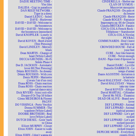
DADJE MEETING TIME -
CINDERELLA - Shelter me
Ybo libo
CLAN OF XYMOX -
DALIDA - Gigi in paradisco
Muscoviet mosquito
DAN REED NETWORK -
Claude FRANÇOIS - Du pain et
Tiger in a dress
du beurre
Daniel LEDUC - Soleil
Claude FRANÇOIS - Reste
DAVE - Hurlevent
Claude ROGEN - Fantaisie
DAVID + DAVID - Welcome to
Impromptu op. 66 de Chopin
the boomtown
Claudia BRÜCKEN - Fanatic
DAVID + DAVID - Welcome to
COCA-COLA French Rock -
the boomtown [monoface]
Téléphone + Starshooter
David KNOPFLER - Lonely is
COCA-COLA Nicolas
the night
PEYRAC
David KOVEN - Bord à bord
COMMUNARDS - Don't leave
[Test Pressing]
me this way
David LINDLEY - Mercury
CROWDED HOUSE - Fall at
blues
your feet
Dean MARTIN - Change of
CURE - Just like heaven
heart [White Label]
CURE - Never enough
DECCA/GRUNDIG - Hi-Fi
DANI - Papa vient d'épouser la
Stéréo Phase 4
bonne
Dee D. JACKSON - Automatic
Daniel DARC - La ville
lover 88 [Test Pressing]
Danielle DARRIEUX - Le
Démis ROUSSOS - So dreamy
temps d'aimer
Démis ROUSSOS - With you
Dante AGOSTINI - Initiation à
Denis PEPIN - Marinette
la batterie
(j'avais l'air d'un con)
David HALLYDAY - Ooh la la
Diana ROSS - Chain reaction
David HALLYDAY - Wanna
Diana ROSS - Chain reaction
take my time
(special dance mix)
David KOVEN - Afrique
Dick RIVERS - Ainsi soit-elle
David MARTIAL - Célimène
Disque d'Or Top 50 biface
David Mc NEIL - Tiramisu
Glenn MEDEIROS & Florent
DEAD OR ALIVE - Brand new
PAGNY
lover
DO VISSINGA - Porto Vecchio
DEF LEPPARD - Animal
Donna SUMMER - The
DEF LEPPARD - Animal
wanderer [White Label]
(spécial promo)
DOOBIE BROTHERS - Real
DEF LEPPARD - Let's get
love [White Label]
rocked
DUTCH DIESEL - Goin' back
DEF LEPPARD - Let's get
to China
rocked (poster)
Elliott MURPHY - Closer
DEF LEPPARD - Let's get
Elton JOHN - Easier to walk
rocked (teaser)
away
DEPECHE MODE - Everything
Elton JOHN - I don't wanna go
counts (live)