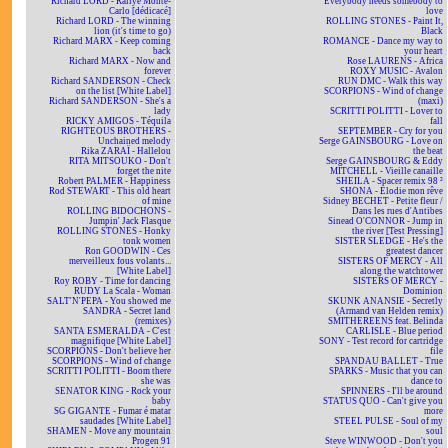
Richard LORD - Rallye Monte-
Everybody needs somebody to
Carlo [dédicacé]
love
Richard LORD - The winning
ROLLING STONES - Paint It,
lion (it's time to go)
Black
Richard MARX - Keep coming
ROMANCE - Dance my way to
back
your heart
Richard MARX - Now and
Rose LAURENS - Africa
forever
ROXY MUSIC - Avalon
Richard SANDERSON - Check
RUN DMC - Walk this way
on the list [White Label]
SCORPIONS - Wind of change
Richard SANDERSON - She's a
(maxi)
lady
SCRITTI POLITTI - Lover to
RICKY AMIGOS - Téquila
fall
RIGHTEOUS BROTHERS -
SEPTEMBER - Cry for you
Unchained melody
Serge GAINSBOURG - Love on
Rika ZARAÏ - Hallelou
the beat
RITA MITSOUKO - Don't
Serge GAINSBOURG & Eddy
forget the nite
MITCHELL - Vieille canaille
Robert PALMER - Happiness
SHEILA - Spacer remix 98 ²
Rod STEWART - This old heart
SHONA - Elodie mon rêve
of mine
Sidney BECHET - Petite fleur /
ROLLING BIDOCHONS -
Dans les rues d'Antibes
Jumpin' Jack Flasque
Sinead O'CONNOR - Jump in
ROLLING STONES - Honky
the river [Test Pressing]
tonk women
SISTER SLEDGE - He's the
Ron GOODWIN - Ces
greatest dancer
merveilleux fous volants...
SISTERS OF MERCY - All
[White Label]
along the watchtower
Roy ROBY - Time for dancing
SISTERS OF MERCY -
RUDY La Scala - Woman
Dominion
SALT'N'PEPA - You showed me
SKUNK ANANSIE - Secretly
SANDRA - Secret land
(Armand van Helden remix)
(remixes)
SMITHEREENS feat. Belinda
SANTA ESMERALDA - C'est
CARLISLE - Blue period
magnifique [White Label]
SONY - Test record for cartridge
SCORPIONS - Don't believe her
file
SCORPIONS - Wind of change
SPANDAU BALLET - True
SCRITTI POLITTI - Boom there
SPARKS - Music that you can
she was
dance to
SENATOR KING - Rock your
SPINNERS - I'll be around
baby
STATUS QUO - Can't give you
SG GIGANTE - Fumar é matar
more
saudades [White Label]
STEEL PULSE - Soul of my
SHAMEN - Move any mountain
soul
Progen 91
Steve WINWOOD - Don't you