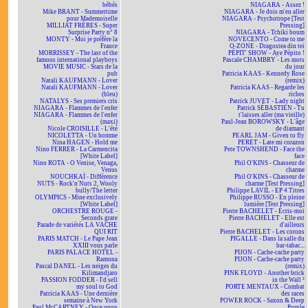
bébés
NIAGARA - Assez !
Mike BRANT - Summertime
NIAGARA - Je dois m'en aller
pour Mademoiselle
NIAGARA - Psychotrope [Test
MILLIAT FRÈRES - Super
Pressing]
Surprise Party n° 8
NIAGARA - Tchiki boum
MONTY - Moi je préfère la
NOVECENTO - Come to me
France
O-ZONE - Dragostea din teï
MORRISSEY - The last of the
PÉPIT' SHOW - Aye Pépito !
famous international playboys
Pascale CHAMBRY - Les mots
MOVIE MUSIC - Stars de la
du jour
pub
Patricia KAAS - Kennedy Rose
Natali KAUFMANN - Lover
(remix)
Natali KAUFMANN - Lover
Patricia KAAS - Regarde les
(bleu)
riches
NATALYS - Ses premiers cris
Patrick JUVET - Lady night
NIAGARA - Flammes de l'enfer
Patrick SÉBASTIEN - Tu
NIAGARA - Flammes de l'enfer
t'laisses aller (ma vieille)
(maxi)
Paul-Jean BOROWSKY - L'âge
Nicole CROISILLE - L'été
de diamant
NICOLETTA - Un homme
PEARL JAM - Given to fly
Nina HAGEN - Hold me
PERET - Late mi corazon
Nino FERRER - La Carmencita
Pete TOWNSHEND - Face the
[White Label]
face
Nino ROTA - O Venise, Venaga,
Phil O'KINS - Chasseur de
Venus
charme
NOUCHKAÏ - Différence
Phil O'KINS - Chasseur de
NUTS - Rock'n'Nuts 2, Wooly
charme [Test Pressing]
bully/The letter
Philippe LAVIL - EP 4 Titres
OLYMPICS - Mine exclusively
Philippe RUSSO - En pleine
[White Label]
lumière [Test Pressing]
ORCHESTRE ROUGE -
Pierre BACHELET - Écris-moi
Seconds grate
Pierre BACHELET - Elle est
Parade de variétés LA VACHE
d'ailleurs
QUI RIT
Pierre BACHELET - Les corons
PARIS MATCH - Le Pape Jean
PIGALLE - Dans la salle du
XXIII vous parle
bar-tabac...
PARIS PALACE HOTEL -
PIJON - Cache-cache party
Ramona
PIJON - Cache-cache party
Pascal DANEL - Les neiges du
(remix)
Kilimandjaro
PINK FLOYD - Another brick
PASSION FODDER - I'd sell
in the Wall ²
my soul to God
PORTE MENTAUX - Combat
Patricia KAAS - Une dernière
des races
semaine à New York
POWER ROCK - Saxon & Deep
Paul McCARTNEY - Once upon
Purple