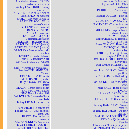
Association Valentin HAÜY -
tentation du bonheur
Fables de la Fontaine
Hugues de COURSON -
Audrey LAVERGNE - Facing
Sankanda
mirrors 2.0
INDOCHINE - Punishment
AUVIDIS - Religions du monde
park
Axelle RED - Je me fâche
Isabelle BOULAY - Tout un
BABEL - La vie est un cirque
jour
BABYLON ZOO - All the
Isabelle BOULAY & Johnny
money's gone
HALLYDAY - Tout au bout de
BALLANTINE'S Le rituel
nos peines
BANGER SISTERS
ISULATINE - Les plus beaux
BAOBAB - 3 mix dub
chants Corses
BARCLAY - ISLAND -
JAD WIO - Victor
Opération Libération
James CHANCE & Terminal
BARCLAY - ISLAND [bleu]
City - The fix is in
BARCLAY - ISLAND [crème]
James TAYLOR - Hourglass
BARCLAY - ISLAND [orange]
JAMIROQUAI - Black
BARCLAY - Tous les talents du
capricorn day
monde 2
JAMIROQUAI - High times,
BATOFAR cherche Tokyo -
singles 1992-2006
Paris 7-16 décembre 2001
Jean ROCHEFORT - Histoires
BAYARD MUSIQUE - Chants
de voyages
sacrés
Jean-Jacques MILTEAU - JJ
BBM - Where in the world (edit)
Milteau
Béatrice URIA-MONZON -
Jean-Louis MURAT - Le cri du
Carmen
papillon
BETTY BOOP - 1001 nuits
Joe COCKER - Let the healing
Bill DERAIME - Qui a bu
begin
Billy BRAGG - Mr love &
Joe COCKER - When a woman
justice
cries
BLACK - Here it comes again
John CALE - Black acetate
BMG 99/11 Hot Sampler
PROMO
BMG News Janvier 1999
Johnny HALLYDAY - Les
Bob DYLAN - Le sampler Rock
duos inédits
and Folk
Johnny HALLYDAY - Rester
Bobby KIMBALL - Hold the
libre
line
Johnny HALLYDAY - Succès
Bonnie RAITT - Come to me
garantis
Bonnie RAITT - Love sneakin'
Johnny HALLYDAY - Un jour
up on you
viendra ²
BRETT - Trois nuits par
Jordi SAVALL/HESPERION
semaine
XXI - Don Quijote de la
Brian McFADDEN - Real to me
Mancha
Brock LANDARS - S.M.D.U.
Julie ZENATTI - À quoi ça sert
Bruno COULAIS - B.O.F. Les
Julie ZENATTI - Mon ami pour