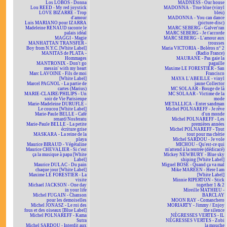
Los LOBOS - Donna
MADNESS - Our house
Lou REED - My red joystick
MADONNA - True blue (vinyl
LOVE BIZARRE - Trop
bleu)
d'amour
MADONNA - You can dance
Luis MARIANO pour IZARRA
(picture-disc)
Madeleine RENAUD raconte le
MARC SEBERG - Galver'ran
palais idéal
MARC SEBERG - Je t'accorde
MAGGI - Magie
MARC SEBERG - L'amour aux
MANHATTAN TRANSFER -
trousses
Boy from N.Y.C. [White Label]
Maria VICTORIA - Boléros n° 2
MANITAS de PLATA -
(Radio France)
Hommages
MAURANE - Pas gaie la
MANTRONIX - Don't go
pagaille
messin' with my heart
Maxime LE FORESTIER - San
Marc LAVOINE - Fils de moi
Francisco
[White Label]
MAYA L'ABEILLE - vinyl
Marcel PAGNOL - La partie de
jaune Collector
cartes (Marius)
MC SOLAAR - Bouge de là
MARIE-CLAIRE/PHILIPS - Un
MC SOLAAR - Victime de la
soir de Vie Parisienne
mode
Marie-Madeleine DURUFLÉ -
METALLICA - Enter sandman
Le coucou [White Label]
Michel POLNAREFF - Je rêve
Marie-Paule BELLE - Café
d'un monde
renard/Nosferatu
Michel POLNAREFF - Les
Marie-Paule BELLE - La petite
premières années
écriture grise
Michel POLNAREFF - Tout
MASKARA - La reine de la
tout pour ma chérie
playa
Michel SARDOU - Je vole
Maurice BIRAUD - Végétaline
MICHOU - Qu'est-ce qui
Maurice CHEVALIER - Si c'est
m'attend à la rentrée (dédicacé)
ça la musique à papa [White
Mickey NEWBURY - Blue sky
Label]
shining [White Label]
Maurice DULAC - Du pain
Miguel BOSÉ - Quand ça va mal
chaque jour [White Label]
Mike MAREEN - Here I am
Maxime LE FORESTIER - La
[White Label]
visite
Minnie RIPERTON - Stick
Michael JACKSON - One day
together 1 & 2
in your life
Mireille MATHIEU -
Michel FUGAIN - Chanson
BARCLAY
pour les demoiselles
MOON RAY - Comanchero
Michel JONASZ - Le roi des
MORIARTY - Jimmy / Enjoy
fous et des oiseaux [Blue Label]
the silence
Michel POLNAREFF - Kama
NÉGRESSES VERTES - IL
Sutra
NÉGRESSES VERTES - Zobi
Michel SARDOU - Interdit aux
la mouche