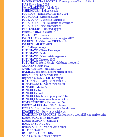
PHONO SUECIA RECORDS - Contemporary Classical Music
PIAS Play it loud 2005
Pierre CLARENCE - Air de fête
PISHROGUES - Indispensable
POLYDOR - Tendances Automne 2001
POLYGRAM - Classics & Jazz
POP & CORN - La fête de la musique
POP & CORN - Les Classiques en chansons
POP & CORN - Noël en chansons
PRETENDERS - I'll stand by you
Princess ERIKA - Calomnie
Prix de ROME lorrains
PROPUL'SON - Printemps de Bourges 2007
PSCHENT All-Star crew MIDEM 2008
PSCHENT MIDEM 2009
PULP - Help the aged
PUTUMAYO - Fiesta Putumayo
PUTUMAYO - Kids
PUTUMAYO - North African groove
PUTUMAYO Grooves 2003
PUTUMAYO World Music - Celebrate the world
QUAKER Energy Mix
QVAR Autohaler - Finement jazz
RADIKAL présente The revolution of cool
Ramon PIPIN - La porte du jardin
Raymond CHANDLER - Le crayon
RED DANCE - Compilation mini CD
RENAISSANCE - Soundtrack album
RENAUD - Master Serie
RENAULT - Jazz
RENAULT - Rock
RENAULT fête la musique - juin 1994
RENAULT Mégane série limitée BOSE
RFM/APÉRICUBE - Moments en Or
RHÔNE-ALPES Music 2012 - France
RICARD - Les titres incontournables de l'été
ROACHFORD - Only to be with you
ROADRUNNER RECORDS - Onde de choc spécial 25ème anniversaire
Robben FORD & the Blue Line
Roberto ALAGNA - Sampler 1
ROCK EN SEINE 2009
Romane SERDA - Mon envers de moi
RROSE SELAVY
RYTHME COLLECTION
SAINT GEORGE et les 7 glaives