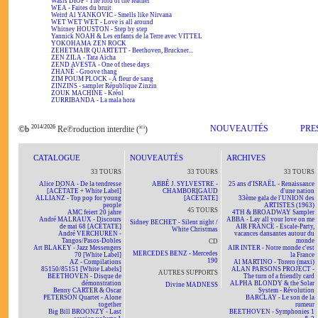
Wasis DIOP - The lord of the feather
WEA - Faites du bruit
Weird Al YANKOVIC - Smells like Nirvana
WET WET WET - Love is all around
Whitney HOUSTON - Step by step
Yannick NOAH & Les enfants de la Terre avec VITTEL
YOKOHAMA ZEN ROCK
ZEHETMAIR QUARTETT - Beethoven, Bruckner...
ZEN ZILA - Tata Aïcha
ZEND AVESTA - One of these days
ZHANÉ - Groove thang
ZIM POUM PLOCK - A fleur de sang
ZINZINS - sampler République Zinzin
ZOUK MACHINE - Kréol
ZURRIBANDA - La mala hora
2014/2026
ici
NOUVEAUTÉS
PRE
©b
Re℗roduction interdite (
)
CATALOGUE
NOUVEAUTÉS
ARCHIVES
33 TOURS
33 TOURS
33 TOURS
Alice DONA - De la tendresse
ABBÉ J. SYLVESTRE -
25 ans d'ISRAËL - Renaissance
[ACÉTATE + White Label]
CHAMBORIGAUD
d'une nation
ALLIANZ - Top pop for young
[ACÉTATE]
33ème gala de l'UNION des
people
ARTISTES (1963)
45 TOURS
AMC feiert 20 jahre
4TH & BROADWAY Sampler
André MALRAUX - Discours
ABBA - Lay all your love on me
Sidney BECHET - Silent night /
de mai 68 [ACÉTATE]
AIR FRANCE - Escale-Party,
White Christmas
André VERCHUREN -
vacances dansantes autour du
Tangos/Pasos-Dobles
monde
CD
Art BLAKEY - Jazz Messengers
AIR INTER - Notre monde c'est
MERCEDES BENZ - Mercedes
70 [White Label]
la France
190
AZ - Compilations
Al MARTINO - Torero (maxi)
85150/85151 [White Labels]
ALAN PARSONS PROJECT -
AUTRES SUPPORTS
BEETHOVEN - Disque de
The turn of a friendly card
démonstration
ALPHA BLONDY & the Solar
Divine MADNESS
Benny CARTER & Oscar
System - Révolution
PETERSON Quartet - Alone
BARCLAY - Le son de la
together
rumeur
Big Bill BROONZY - Last
BEETHOVEN - Symphonies 1