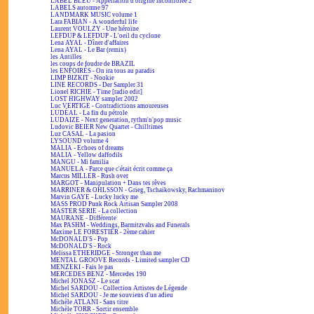
LABEL BLEU - Appellation d'origine incontrôlée 2
LABELS automne 97
LANDMARK MUSIC volume 1
Lara FABIAN - A wonderful life
Laurent VOULZY - Une héroïne
LEFDUP & LEFDUP - L'oeil du cyclone
Lena AYAL - Dîner d'affaires
Lena AYAL - Le Bar (remix)
les Antilles
les coups de foudre de BRAZIL
les ENFOIRÉS - On ira tous au paradis
LIMP BIZKIT - Nookie
LINE RECORDS - Der Sampler 31
Lionel RICHIE - Time [radio edit]
LOST HIGHWAY sampler 2002
Luc VERTIGE - Contradictions amoureuses
LUDÉAL - La fin du pétrole
LUDAIZE - Next generation, rythm'n'pop music
Ludovic BEIER New Quartet - Chilltimes
Luz CASAL - La pasion
LYSOUND volume 4
MALIA - Echoes of dreams
MALIA - Yellow daffodils
MANGU - Mi familia
MANUELA - Parce que c'était écrit comme ça
Marcus MILLER - Rush over
MARGOT - Manipulation + Dans tes rêves
MARRINER & OHLSSON - Grieg, Tschaikowsky, Rachmaninov
Marvin GAYE - Lucky lucky me
MASS PROD Punk Rock Artisan Sampler 2008
MASTER SERIE - La collection
MAURANE - Différente
Max PASHM - Weddings, Barmitzvahs and Funerals
Maxime LE FORESTIER - 2ème cahier
McDONALD'S - Pop
McDONALD'S - Rock
Melissa ETHERIDGE - Stronger than me
MENTAL GROOVE Records - Limited sampler CD
MENZEKI - Fais le pas
MERCEDES BENZ - Mercedes 190
Michel JONASZ - Le scat
Michel SARDOU - Collection Artistes de Légende
Michel SARDOU - Je me souviens d'un adieu
Michèle ATLANI - Sans titre
Michèle TORR - Sortir ensemble