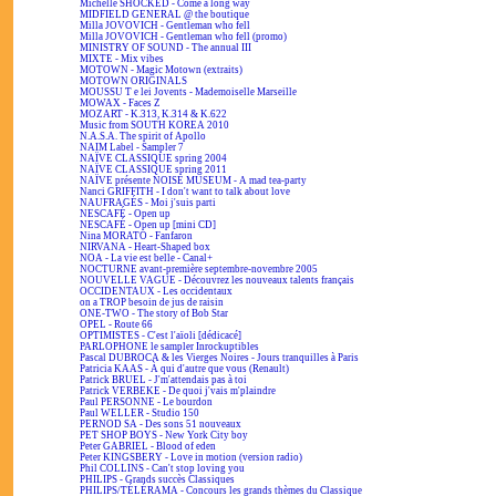
Michelle SHOCKED - Come a long way
MIDFIELD GENERAL @ the boutique
Milla JOVOVICH - Gentleman who fell
Milla JOVOVICH - Gentleman who fell (promo)
MINISTRY OF SOUND - The annual III
MIXTE - Mix vibes
MOTOWN - Magic Motown (extraits)
MOTOWN ORIGINALS
MOUSSU T e lei Jovents - Mademoiselle Marseille
MOWAX - Faces Z
MOZART - K.313, K.314 & K.622
Music from SOUTH KOREA 2010
N.A.S.A. The spirit of Apollo
NAIM Label - Sampler 7
NAÏVE CLASSIQUE spring 2004
NAÏVE CLASSIQUE spring 2011
NAÏVE présente NOISE MUSEUM - A mad tea-party
Nanci GRIFFITH - I don't want to talk about love
NAUFRAGÉS - Moi j'suis parti
NESCAFÉ - Open up
NESCAFÉ - Open up [mini CD]
Nina MORATO - Fanfaron
NIRVANA - Heart-Shaped box
NOA - La vie est belle - Canal+
NOCTURNE avant-première septembre-novembre 2005
NOUVELLE VAGUE - Découvrez les nouveaux talents français
OCCIDENTAUX - Les occidentaux
on a TROP besoin de jus de raisin
ONE-TWO - The story of Bob Star
OPEL - Route 66
OPTIMISTES - C'est l'aïoli [dédicacé]
PARLOPHONE le sampler Inrockuptibles
Pascal DUBROCA & les Vierges Noires - Jours tranquilles à Paris
Patricia KAAS - À qui d'autre que vous (Renault)
Patrick BRUEL - J'm'attendais pas à toi
Patrick VERBEKE - De quoi j'vais m'plaindre
Paul PERSONNE - Le bourdon
Paul WELLER - Studio 150
PERNOD SA - Des sons 51 nouveaux
PET SHOP BOYS - New York City boy
Peter GABRIEL - Blood of eden
Peter KINGSBERY - Love in motion (version radio)
Phil COLLINS - Can't stop loving you
PHILIPS - Grands succès Classiques
PHILIPS/TÉLÉRAMA - Concours les grands thèmes du Classique