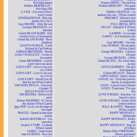
Privilège [maxi]
Frankie SMITH - The auction
Frédéric BERTHELOT -
Freddie MERCURY - The great
Privilège [SP]
pretender
G-I JOE - (I'm sorry) Don't
Frédéric CHATEAU - Le
worry tonite
malheur des uns... [White Label]
GÉNÉRATION 60 - Hits des
FREEMEN - Military beat
années 60 (1 & 2)
(strumentale)
Gary MOORE - After the war
FULL METAL HITS
Georges BRASSENS - Le
GÉLOU - Salomé E.P. [White
fantôme
Label]
Gérard BLANCHARD - Elle
GAMINE - Le voyage
voulait revoir sa Normandie
GAROU - Je n'attendais que
Gérard BLANCHARD - Rock
vous
Amadour
Gary MOORE - One day
GIANTS OF ROCK - Little
Gary NUMAN - We are glass
Richard & Carl Perkins
[White Label]
GIBSON BROTHERS - Sheela
George MICHAEL - Careless
Gilles VIGNEAULT - I went to
whisper
the market
George MICHAEL - Older
Glenn MEDEIROS - Lonely
Gérard BLANC - Du soleil dans
won't leave me alone
la nuit
GOD'S GIFT - Love to see you
GETZ/GILBERTO - The girl
cry (1304)
from Ipanema
GOD'S GIFT - Love to see you
Gilbert BÉCAUD - Désirée
cry (1314)
GIPSY KINGS - Djobi, djoba
GOD'S GIFT - Would you do
GOGOL 1er - Voilà des paroles
that for me [White Label]
faciles à comprendre
GRUNDIG/DECCA - Concours
GOLD - Laissez-nous chanter
Cosmos 70
GOLD - Tropicana / T'es pas
HOLLYWOOD CLUB
fou
ORCHESTRA - Hollywood
GUNS N'ROSES - Knockin' on
party
heaven's door
Hubert MANDRIN - Si j'avais
GUNS N'ROSES - Sweet child
des dollars [White Label]
o'mine (remix)
Iggy POP - Livin' on the edge of
HALL & OATES - Maneater
the night
[White Label]
IMAGES - Quand la musique
HAPPY MONDAYS -
tourne
Hallelujah
Isabelle MAYEREAU - Les
HAPPY MONDAYS - Kinky
mouches
afro
Jacques YVART - Le phare
HAPPY MONDAYS - Step on
[White Label]
(US Mix)
JAMES - Come home
Hubert-Félix THIÉFAINE -
Jean GUIDONI - Tous des
Precox ejaculator