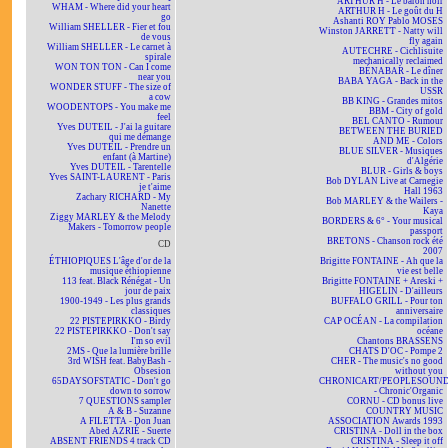
ARTHUR H - Le baron noir
WHAM - Where did your heart
ARTHUR H - Le goût du H
go
Ashanti ROY Pablo MOSES
William SHELLER - Fier et fou
Winston JARRETT - Natty will
de vous
fly again
William SHELLER - Le carnet à
AUTECHRE - Cichlisuite
spirale
mechanically reclaimed
WON TON TON - Can I come
BÉNABAR - Le dîner
near you
BABA YAGA - Back in the
WONDER STUFF - The size of
USSR
a cow
BB KING - Grandes mitos
WOODENTOPS - You make me
BBM - City of gold
feel
BEL CANTO - Rumour
Yves DUTEIL - J'ai la guitare
BETWEEN THE BURIED
qui me démange
AND ME - Colors
Yves DUTEIL - Prendre un
BLUE SILVER - Musiques
enfant (à Martine)
d'Algérie
Yves DUTEIL - Tarentelle
BLUR - Girls & boys
Yves SAINT-LAURENT - Paris
Bob DYLAN Live at Carnegie
je t'aime
Hall 1963
Zachary RICHARD - My
Bob MARLEY & the Wailers -
Nanette
Kaya
Ziggy MARLEY & the Melody
BORDERS & 6° - Your musical
Makers - Tomorrow people
passport
BRETONS - Chanson rock été
CD
2007
ÉTHIOPIQUES L'âge d'or de la
Brigitte FONTAINE - Ah que la
musique éthiopienne
vie est belle
113 feat. Black Rénégat - Un
Brigitte FONTAINE + Areski +
jour de paix
HIGELIN - D'ailleurs
1900-1949 - Les plus grands
BUFFALO GRILL - Pour ton
classiques
anniversaire
22 PISTEPIRKKO - Birdy
CAP OCÉAN - La compilation
22 PISTEPIRKKO - Don't say
océane
I'm so evil
Chantons BRASSENS
2MS - Que la lumière brille
CHATS D'OC - Pompe 2
3rd WISH feat. BabyBash -
CHER - The music's no good
Obsesion
without you
65DAYSOFSTATIC - Don't go
CHRONICART/PEOPLESOUN
down to sorrow
- Chronic'Organic
7 QUESTIONS sampler
CORNU - CD bonus live
A & B - Suzanne
COUNTRY MUSIC
A FILETTA - Don Juan
ASSOCIATION Awards 1993
Abed AZRIÉ - Suerte
CRISTINA - Doll in the box
ABSENT FRIENDS 4 track CD
CRISTINA - Sleep it off