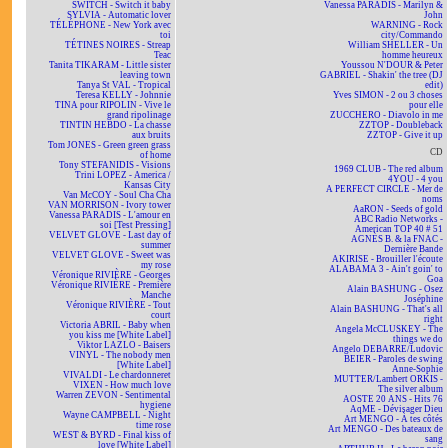
SWITCH - Switch it baby
Vanessa PARADIS - Marilyn &
SYLVIA - Automatic lover
John
TÉLÉPHONE - New York avec
WARNING - Rock
toi
city/Commando
TÉTINES NOIRES - Streap
William SHELLER - Un
Teac
homme heureux
Tanita TIKARAM - Little sister
Youssou N'DOUR & Peter
leaving town
GABRIEL - Shakin' the tree (DJ
Tanya St VAL - Tropical
edit)
Teresa KELLY - Johnnie
Yves SIMON - 2 ou 3 choses
TINA pour RIPOLIN - Vive le
pour elle
grand ripolinage
ZUCCHERO - Diavolo in me
TINTIN HEBDO - La chasse
ZZTOP - Doubleback
aux bruits
ZZTOP - Give it up
Tom JONES - Green green grass
CD
of home
Tony STEFANIDIS - Visions
1969 CLUB - The red album
Trini LOPEZ - America /
4YOU - 4 you
Kansas City
A PERFECT CIRCLE - Mer de
Van McCOY - Soul Cha Cha
noms
VAN MORRISON - Ivory tower
AaRON - Seeds of gold
Vanessa PARADIS - L'amour en
ABC Radio Networks -
soi [Test Pressing]
American TOP 40 # 51
VELVET GLOVE - Last day of
AGNÈS B. & la FNAC -
summer
Dernière Bande
VELVET GLOVE - Sweet was
AKIRISE - Brouiller l'écoute
my rose
ALABAMA 3 - Ain't goin' to
Véronique RIVIÈRE - Georges
Goa
Véronique RIVIÈRE - Première
Alain BASHUNG - Osez
Manche
Joséphine
Véronique RIVIÈRE - Tout
Alain BASHUNG - That's all
court
right
Victoria ABRIL - Baby when
Angela McCLUSKEY - The
you kiss me [White Label]
things we do
Viktor LAZLO - Baisers
Angelo DEBARRE/Ludovic
VINYL - The nobody men
BEIER - Paroles de swing
[White Label]
Anne-Sophie
VIVALDI - Le chardonneret
MUTTER/Lambert ORKIS -
VIXEN - How much love
The silver album
Warren ZEVON - Sentimental
AOSTE 20 ANS - Hits 76
hygiene
AqME - Dévisager Dieu
Wayne CAMPBELL - Night
Art MENGO - À tes côtés
time rose
Art MENGO - Des bateaux de
WEST & BYRD - Final kiss of
sang
love [White Label]