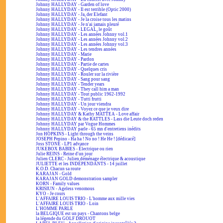
Johnny HALLYDAY - Garden of love
Johnny HALLYDAY - Il est terrible (Optic 2000)
Johnny HALLYDAY - Ja, der Elefant
Johnny HALLYDAY - Je la croise tous les matins
Johnny HALLYDAY - Je n'ai jamais pleuré
Johnny HALLYDAY - LEGAL, le goût
Johnny HALLYDAY - Les années Johnny vol.1
Johnny HALLYDAY - Les années Johnny vol.2
Johnny HALLYDAY - Les années Johnny vol.3
Johnny HALLYDAY - Les tendres années
Johnny HALLYDAY - Marie
Johnny HALLYDAY - Pardon
Johnny HALLYDAY - Partie de cartes
Johnny HALLYDAY - Quelques cris
Johnny HALLYDAY - Rouler sur la rivière
Johnny HALLYDAY - Sang pour sang
Johnny HALLYDAY - Tender years
Johnny HALLYDAY - They call him a man
Johnny HALLYDAY - Tout public 1962-1992
Johnny HALLYDAY - Tutti frutti
Johnny HALLYDAY - Un jour viendra
Johnny HALLYDAY - Voyez ce que je veux dire
Johnny HALLYDAY & Kathy MATTEA - Love affair
Johnny HALLYDAY & the RATTLES - Lass die Leute doch reden
Johnny HALLYDAY par Vogue Hommes
Johnny HALLYDAY parle - 65 mn d'entretiens inédits
Jon HOPKINS - Light through the veins
JOSEPH Pepino - Ha ha ! No no ! He He ! [dédicacé]
Joss STONE - LP1 advance
JUKEBOX BABIES - Électrique ou rien
Julie REINS - Reine d'un jour
Julien CLERC - Julien déménage électrique & acoustique
JULIETTE et les INDÉPENDANTS - 14 juillet
K.O.D. Chacun sa route
KARAJAN - Gold
KARAJAN GOLD demonstration sampler
KORN - Family values
KRISIUN - Ageless venomous
KYO - Je cours
L'AFFAIRE LOUIS TRIO - L'homme aux mille vies
L'AFFAIRE LOUIS TRIO - Loin
L'HOMME PARLE
la BELGIQUE est un pays - Chantons belge
la légende du GOLF DROUOT