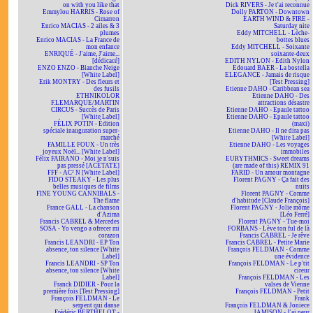
on with you like that
Dick RIVERS - Je t'ai reconnue
Emmylou HARRIS - Rose of
Dolly PARTON - Downtown
Cimarron
EARTH WIND & FIRE -
Enrico MACIAS - 2 ailes & 3
Saturday nite
plumes
Eddy MITCHELL - Lèche-
Enrico MACIAS - La France de
bottes blues
mon enfance
Eddy MITCHELL - Soixante
ENRIQUÉ - J'aime, J'aime...
soixante-deux
[dédicacé]
EDITH NYLON - Edith Nylon
ENZO ENZO - Blanche Neige
Edouard BAER - La bostella
[White Label]
ELEGANCE - Jamais de risque
Erik MONTRY - Des fleurs et
[Test Pressing]
des fusils
Etienne DAHO - Caribbean sea
ETHNIKOLOR
Etienne DAHO - Des
F.LEMARQUE/MARTIN
attractions désastre
CIRCUS - Succès de Paris
Etienne DAHO - Epaule tattoo
[White Label]
Etienne DAHO - Epaule tattoo
FÉLIX POTIN - Édition
(maxi)
spéciale inauguration super-
Etienne DAHO - Il ne dira pas
marché
[White Label]
FAMILLE FOUX - Un très
Etienne DAHO - Les voyages
joyeux Noël... [White Label]
immobiles
Félix FAIRANO - Moi je n'suis
EURYTHMICS - Sweet dreams
pas pressé [ACÉTATE]
(are made of this) REMIX 91
FFF - AC² N [White Label]
FARID - Un amour montagne
FIDO STEAKY - Les plus
Florent PAGNY - Ça fait des
belles musiques de films
nuits
FINE YOUNG CANNIBALS -
Florent PAGNY - Comme
The flame
d'habitude [Claude François]
France GALL - La chanson
Florent PAGNY - Jolie môme
d'Azima
[Léo Ferré]
Francis CABREL & Mercedes
Florent PAGNY - Tue-moi
SOSA - Yo vengo a ofrecer mi
FORBANS - Lève ton ful de là
corazon
Francis CABREL - Je rêve
Francis LEANDRI - EP Ton
Francis CABREL - Petite Marie
absence, ton silence [White
François FELDMAN - Comme
Label]
une évidence
Francis LEANDRI - SP Ton
François FELDMAN - Le p'tit
absence, ton silence [White
cireur
Label]
François FELDMAN - Les
Franck DIDIER - Pour la
valses de Vienne
première fois [Test Pressing]
François FELDMAN - Petit
François FELDMAN - Le
Frank
serpent qui danse
François FELDMAN & Joniece
Frédéric BERTHELOT -
JAMISON - J'ai peur