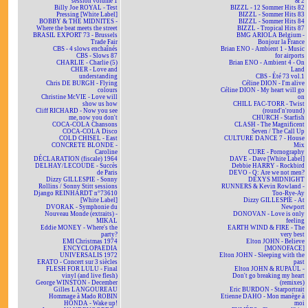
session volume 1
& 2
Billy Joe ROYAL - Test
BIZZL - 12 Sommer Hits 82
Pressing [White Label]
BIZZL - Sommer Hits 83
BOBBY & THE MIDNITES -
BIZZL - Sommer Hits 84
Where the beat meets the street
BIZZL - Tropical Hits 87
BRASIL EXPORT 73 - Brussels
BMG ARIOLA Belgium -
Trade Fair
Bonjour la France
CBS - 4 slows enchaînés
Brian ENO - Ambient 1 - Music
CBS - Slows 87
for airports
CHARLIE - Charlie (5)
Brian ENO - Ambient 4 - On
CHER - Love and
Land
understanding
CBS - Été 73 vol.1
Chris DE BURGH - Flying
Céline DION - I'm alive
colours
Céline DION - My heart will go
Christine McVIE - Love will
on
show us how
CHILL FAC-TORR - Twist
Cliff RICHARD - Now you see
(round'n'round)
me, now you don't
CHURCH - Starfish
COCA-COLA Chansons
CLASH - The Magnificent
COCA-COLA Disco
Seven / The Call Up
COLD CHISEL - East
CULTURE DANCE 7 - House
CONCRETE BLONDE -
Mix
Caroline
CURE - Pornography
DÉCLARATION (fiscale) 1964
DAVE - Dave [White Label]
DELHAY/LECOUDE - Succès
Debbie HARRY - Rockbird
de Paris
DEVO - Q: Are we not men?
Dizzy GILLESPIE - Sonny
DEXYS MIDNIGHT
Rollins / Sonny Stitt sessions
RUNNERS & Kevin Rowland -
Django REINHARDT n°73610
Too-Rye-Ay
[White Label]
Dizzy GILLESPIE - At
DVORAK - Symphonie du
Newport
Nouveau Monde (extraits) -
DONOVAN - Love is only
MIKAL
feeling
Eddie MONEY - Where's the
EARTH WIND & FIRE - The
party?
very best
EMI Christmas 1974
Elton JOHN - Believe
ENCYCLOPAEDIA
[MONOFACE]
UNIVERSALIS 1972
Elton JOHN - Sleeping with the
ERATO - Concert sur 3 siècles
past
FLESH FOR LULU - Final
Elton JOHN & RUPAUL -
vinyl (and live flesh)
Don't go breaking my heart
George WINSTON - December
(remixes)
Gilles LANGOUREAU
Eric BURDON - Starportrait
Hommage à Mado ROBIN
Etienne DAHO - Mon manège à
HONDA - Wake up!
moi