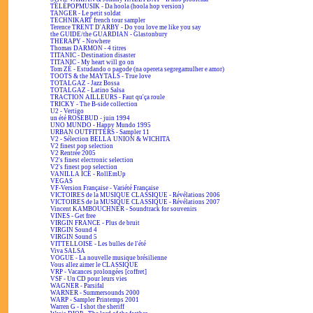
TÉLÉPOPMUSIK - Da hoola (hoola hop version)
TANGER - Le petit soldat
TECHNIKART french tour sampler
Terence TRENT D'ARBY - Do you love me like you say
the GUIDE/the GUARDIAN - Glastonbury
THERAPY - Nowhere
Thomas DARMON - 4 titres
TITANIC - Destination disaster
TITANIC - My heart will go on
Tom ZÉ - Estudando o pagode (na opereta segregamulher e amor)
TOOTS & the MAYTALS - True love
TOTALGAZ - Jazz Bossa
TOTALGAZ - Latino Salsa
TRACTION AILLEURS - Faut qu'ça roule
TRICKY - The B-side collection
U2 - Vertigo
un été ROSEBUD - juin 1994
UNO MUNDO - Happy Mundo 1995
URBAN OUTFITTERS - Sampler 11
V2 - Sélection BELLA UNION & WICHITA
V2 finest pop selection
V2 Rentrée 2005
V2's finest electronic selection
V2's finest pop selection
VANILLA ICE - RollEmUp
VEGAS
VF-Version Française - Variété Française
VICTOIRES de la MUSIQUE CLASSIQUE - Révélations 2006
VICTOIRES de la MUSIQUE CLASSIQUE - Révélations 2007
Vincent KAMBOUCHNER - Soundtrack for souvenirs
VINES - Get free
VIRGIN FRANCE - Plus de bruit
VIRGIN Sound 4
VIRGIN Sound 5
VITTELLOISE - Les bulles de l'été
Viva SALSA
VOGUE - La nouvelle musique brésilienne
Vous allez aimer le CLASSIQUE
VRP - Vacances prolongées [coffret]
VSF - Un CD pour leurs vies
WAGNER - Parsifal
WARNER - Summersounds 2000
WARP - Sampler Printemps 2001
Warren G - I shot the sheriff