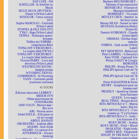
SAD CAFÉ - Olé
Modeste MOUSSORGSKY -
SCHÖLLER - In Schöller ist
Tableaux d'une exposition
Musik
MONSIEUR Z - Fourrure et
SIGUE SIGUE SPUTNICK -
Musique [numéroté]
Flaunt it [White Label]
MORRISSEY - Viva hate
SONOLOR - Vœux sonores
MÖTLEY CRÜE - Smokin' in
1975
the boys room
Sophie MARCEAU - Certitude
Murray HEAD - Sooner or later
[White Label]
MUSTANG Kollektion Herbst
STOFFEL & FILS 1950-1975
Winter 83
T'PAU - Rage [White Label]
Nanette WORKMAN - Chaude
TEPPAZ - Technique spatio-
[white label]
dynamic
ORISHAS - Orishas llego
Théâtre de l'EMPIRE -
remixes
compilation Rétro
OSIBISA - Ojah awake [White
TOPALOFF-VERCHUREN -
Label]
Le couple idéal [TP/WL]
PET SHOP BOYS - Behaviour
TOPALOFF~VERCHUREN -
Peter GABRIEL - 4 (Security)
Le couple idéal [dédicacé]
Peter TOSH - Captured live
Victoria PARRY - Love and
Philip OAKEY & Giorgio
devotion [White Label]
MORODER
WESTBOUND SOUND -
PHILIPS - Promo Promo 74
Sampler promo
PHILIPS Spécial Club été 76
WYOMING TRAVEL
vol.1
COMMISSION - In Wyoming
PHILIPS Spécial Club été 78
YANN - Continent perdu
vol. 2
(continue continue)
Pierre SCHAEFFER & Pierre
HENRY - Symphonie pour un
45 TOURS
homme seul
PRODIGY - Speedway (theme
Éditions musicales LEBRIOT -
from Fastlane)
MIDEM 1970
QUEEN - Live magic
20ème anniversaire de
REAL THING - Boogie down
CONFORAMA
RITA MITSOUKO n°1 - Marcia
5000 VOLTS - Motion man /
baila / Hip kit
Bye love
RITA MITSOUKO n°2 - C'est
ABC - Poison arrow
comme ça / Y'a d'la haine
Abdel DJELIL - Elle passe sa
RITA MITSOUKO n°3 - Andy /
vie en voyage
Les histoires d'A
ABDUL HASSAN
ROXY MUSIC - Avalon
ORCHESTRA - Arabian affair
ROXY MUSIC - Flesh + Blood
ADAMO - Inch'Allah
SHAKATAK - Night birds
ADAMO - Le carosse d'or
SIMPLY RED - Fairground
AFTERSHOCK - Always
SINGIN' IN THE RAIN - b.o.f.
thinking
Chantons sous la pluie