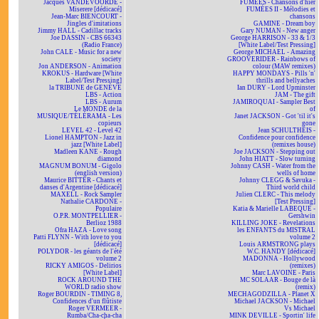
Jacques VANDEVOORDE -
FUMÉES - Chansons d'hier
Miserere [dédicacé]
FUMÉES II - Mélodies et
Jean-Marc BIENCOURT -
chansons
Jingles d'imitations
GAMINE - Dream boy
Jimmy HALL - Cadillac tracks
Gary NUMAN - New anger
Joe DASSIN - CBS 66343
George HARRISON - 33 & 1/3
(Radio France)
[White Label/Test Pressing]
John CALE - Music for a new
George MICHAEL - Amazing
society
GROOVERIDER - Rainbows of
Jon ANDERSON - Animation
colour (MAW remixes)
KROKUS - Hardware [White
HAPPY MONDAYS - Pills 'n'
Label/Test Pressing]
thrills and bellyaches
la TRIBUNE de GENÈVE
Ian DURY - Lord Upminster
LBS - Action
JAM - The gift
LBS - Aurum
JAMIROQUAI - Sampler Best
Le MONDE de la
of
MUSIQUE/TÉLÉRAMA - Les
Janet JACKSON - Got 'til it's
copieurs
gone
LEVEL 42 - Level 42
Jean SCHULTHEIS -
Lionel HAMPTON - Jazz in
Confidence pour confidence
jazz [White Label]
(remixes house)
Madleen KANE - Rough
Joe JACKSON - Stepping out
diamond
John HIATT - Slow turning
MAGNUM BONUM - Gigolo
Johnny CASH - Water from the
(english version)
wells of home
Maurice BITTER - Chants et
Johnny CLEGG & Savuka -
danses d'Argentine [dédicacé]
Third world child
MAXELL - Rock Sampler
Julien CLERC - This melody
Nathalie CARDONE -
[Test Pressing]
Populaire
Katia & Marielle LABEQUE -
O.P.R. MONTPELLIER -
Gershwin
Berlioz 1988
KILLING JOKE - Revelations
Ofra HAZA - Love song
les ENFANTS du MISTRAL
Patti FLYNN - With love to you
volume 2
[dédicacé]
Louis ARMSTRONG plays
POLYDOR - les géants de l'été
W.C. HANDY [dédicacé]
volume 2
MADONNA - Hollywood
RICKY AMIGOS - Delirios
(remixes)
[White Label]
Marc LAVOINE - Paris
ROCK AROUND THE
MC SOLAAR - Bouge de là
WORLD radio show
(remix)
Roger BOURDIN - TIMING 8,
MECHAGODZILLA - Planet X
Confidences d'un flûtiste
Michael JACKSON - Michael
Roger VERMEER -
Vs Michael
Rumba/Cha-cha-cha
MINK DEVILLE - Sportin' life