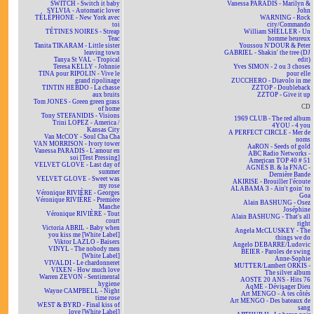
SWITCH - Switch it baby
Vanessa PARADIS - Marilyn &
SYLVIA - Automatic lover
John
TÉLÉPHONE - New York avec
WARNING - Rock
toi
city/Commando
TÉTINES NOIRES - Streap
William SHELLER - Un
Teac
homme heureux
Tanita TIKARAM - Little sister
Youssou N'DOUR & Peter
leaving town
GABRIEL - Shakin' the tree (DJ
Tanya St VAL - Tropical
edit)
Teresa KELLY - Johnnie
Yves SIMON - 2 ou 3 choses
TINA pour RIPOLIN - Vive le
pour elle
grand ripolinage
ZUCCHERO - Diavolo in me
TINTIN HEBDO - La chasse
ZZTOP - Doubleback
aux bruits
ZZTOP - Give it up
Tom JONES - Green green grass
CD
of home
Tony STEFANIDIS - Visions
1969 CLUB - The red album
Trini LOPEZ - America /
4YOU - 4 you
Kansas City
A PERFECT CIRCLE - Mer de
Van McCOY - Soul Cha Cha
noms
VAN MORRISON - Ivory tower
AaRON - Seeds of gold
Vanessa PARADIS - L'amour en
ABC Radio Networks -
soi [Test Pressing]
American TOP 40 # 51
VELVET GLOVE - Last day of
AGNÈS B. & la FNAC -
summer
Dernière Bande
VELVET GLOVE - Sweet was
AKIRISE - Brouiller l'écoute
my rose
ALABAMA 3 - Ain't goin' to
Véronique RIVIÈRE - Georges
Goa
Véronique RIVIÈRE - Première
Alain BASHUNG - Osez
Manche
Joséphine
Véronique RIVIÈRE - Tout
Alain BASHUNG - That's all
court
right
Victoria ABRIL - Baby when
Angela McCLUSKEY - The
you kiss me [White Label]
things we do
Viktor LAZLO - Baisers
Angelo DEBARRE/Ludovic
VINYL - The nobody men
BEIER - Paroles de swing
[White Label]
Anne-Sophie
VIVALDI - Le chardonneret
MUTTER/Lambert ORKIS -
VIXEN - How much love
The silver album
Warren ZEVON - Sentimental
AOSTE 20 ANS - Hits 76
hygiene
AqME - Dévisager Dieu
Wayne CAMPBELL - Night
Art MENGO - À tes côtés
time rose
Art MENGO - Des bateaux de
WEST & BYRD - Final kiss of
sang
love [White Label]