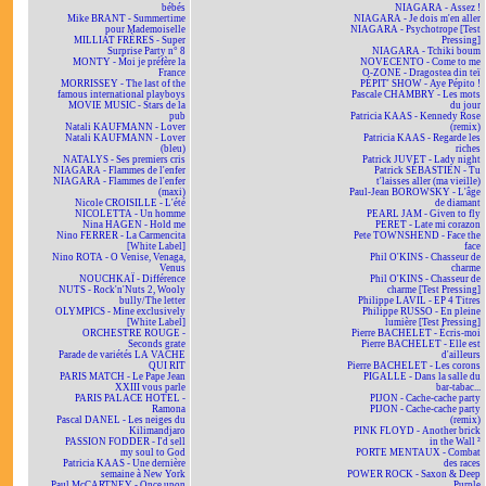
bébés
NIAGARA - Assez !
Mike BRANT - Summertime
NIAGARA - Je dois m'en aller
pour Mademoiselle
NIAGARA - Psychotrope [Test
MILLIAT FRÈRES - Super
Pressing]
Surprise Party n° 8
NIAGARA - Tchiki boum
MONTY - Moi je préfère la
NOVECENTO - Come to me
France
O-ZONE - Dragostea din teï
MORRISSEY - The last of the
PÉPIT' SHOW - Aye Pépito !
famous international playboys
Pascale CHAMBRY - Les mots
MOVIE MUSIC - Stars de la
du jour
pub
Patricia KAAS - Kennedy Rose
Natali KAUFMANN - Lover
(remix)
Natali KAUFMANN - Lover
Patricia KAAS - Regarde les
(bleu)
riches
NATALYS - Ses premiers cris
Patrick JUVET - Lady night
NIAGARA - Flammes de l'enfer
Patrick SÉBASTIEN - Tu
NIAGARA - Flammes de l'enfer
t'laisses aller (ma vieille)
(maxi)
Paul-Jean BOROWSKY - L'âge
Nicole CROISILLE - L'été
de diamant
NICOLETTA - Un homme
PEARL JAM - Given to fly
Nina HAGEN - Hold me
PERET - Late mi corazon
Nino FERRER - La Carmencita
Pete TOWNSHEND - Face the
[White Label]
face
Nino ROTA - O Venise, Venaga,
Phil O'KINS - Chasseur de
Venus
charme
NOUCHKAÏ - Différence
Phil O'KINS - Chasseur de
NUTS - Rock'n'Nuts 2, Wooly
charme [Test Pressing]
bully/The letter
Philippe LAVIL - EP 4 Titres
OLYMPICS - Mine exclusively
Philippe RUSSO - En pleine
[White Label]
lumière [Test Pressing]
ORCHESTRE ROUGE -
Pierre BACHELET - Écris-moi
Seconds grate
Pierre BACHELET - Elle est
Parade de variétés LA VACHE
d'ailleurs
QUI RIT
Pierre BACHELET - Les corons
PARIS MATCH - Le Pape Jean
PIGALLE - Dans la salle du
XXIII vous parle
bar-tabac...
PARIS PALACE HOTEL -
PIJON - Cache-cache party
Ramona
PIJON - Cache-cache party
Pascal DANEL - Les neiges du
(remix)
Kilimandjaro
PINK FLOYD - Another brick
PASSION FODDER - I'd sell
in the Wall ²
my soul to God
PORTE MENTAUX - Combat
Patricia KAAS - Une dernière
des races
semaine à New York
POWER ROCK - Saxon & Deep
Paul McCARTNEY - Once upon
Purple