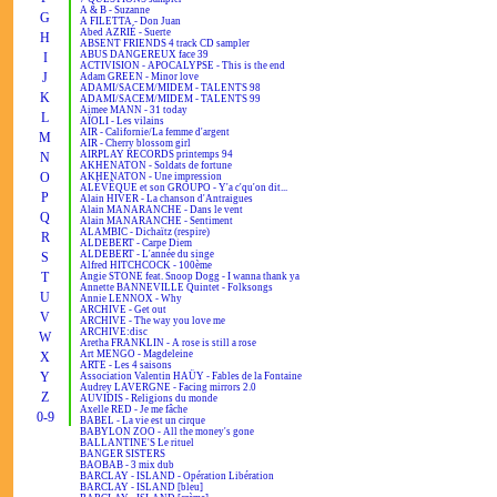
A & B - Suzanne
G
A FILETTA - Don Juan
Abed AZRIÉ - Suerte
H
ABSENT FRIENDS 4 track CD sampler
ABUS DANGEREUX face 39
I
ACTIVISION - APOCALYPSE - This is the end
J
Adam GREEN - Minor love
ADAMI/SACEM/MIDEM - TALENTS 98
K
ADAMI/SACEM/MIDEM - TALENTS 99
Aimee MANN - 31 today
L
AÏOLI - Les vilains
AIR - Californie/La femme d'argent
M
AIR - Cherry blossom girl
AIRPLAY RECORDS printemps 94
N
AKHENATON - Soldats de fortune
O
AKHENATON - Une impression
ALÉVÊQUE et son GROUPO - Y'a c'qu'on dit...
P
Alain HIVER - La chanson d'Antraigues
Alain MANARANCHE - Dans le vent
Q
Alain MANARANCHE - Sentiment
ALAMBIC - Dichaïtz (respire)
R
ALDEBERT - Carpe Diem
ALDEBERT - L'année du singe
S
Alfred HITCHCOCK - 100ème
T
Angie STONE feat. Snoop Dogg - I wanna thank ya
Annette BANNEVILLE Quintet - Folksongs
U
Annie LENNOX - Why
ARCHIVE - Get out
V
ARCHIVE - The way you love me
ARCHIVE:disc
W
Aretha FRANKLIN - A rose is still a rose
Art MENGO - Magdeleine
X
ARTE - Les 4 saisons
Y
Association Valentin HAÜY - Fables de la Fontaine
Audrey LAVERGNE - Facing mirrors 2.0
Z
AUVIDIS - Religions du monde
Axelle RED - Je me fâche
0-9
BABEL - La vie est un cirque
BABYLON ZOO - All the money's gone
BALLANTINE'S Le rituel
BANGER SISTERS
BAOBAB - 3 mix dub
BARCLAY - ISLAND - Opération Libération
BARCLAY - ISLAND [bleu]