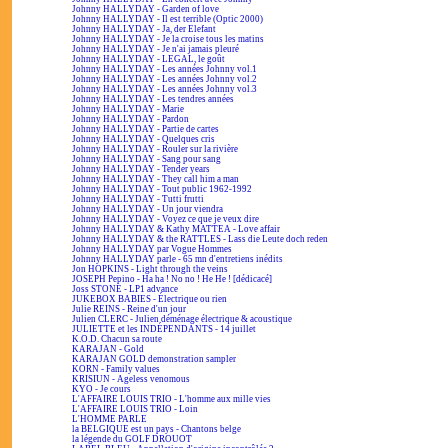
Johnny HALLYDAY - Garden of love
Johnny HALLYDAY - Il est terrible (Optic 2000)
Johnny HALLYDAY - Ja, der Elefant
Johnny HALLYDAY - Je la croise tous les matins
Johnny HALLYDAY - Je n'ai jamais pleuré
Johnny HALLYDAY - LEGAL, le goût
Johnny HALLYDAY - Les années Johnny vol.1
Johnny HALLYDAY - Les années Johnny vol.2
Johnny HALLYDAY - Les années Johnny vol.3
Johnny HALLYDAY - Les tendres années
Johnny HALLYDAY - Marie
Johnny HALLYDAY - Pardon
Johnny HALLYDAY - Partie de cartes
Johnny HALLYDAY - Quelques cris
Johnny HALLYDAY - Rouler sur la rivière
Johnny HALLYDAY - Sang pour sang
Johnny HALLYDAY - Tender years
Johnny HALLYDAY - They call him a man
Johnny HALLYDAY - Tout public 1962-1992
Johnny HALLYDAY - Tutti frutti
Johnny HALLYDAY - Un jour viendra
Johnny HALLYDAY - Voyez ce que je veux dire
Johnny HALLYDAY & Kathy MATTEA - Love affair
Johnny HALLYDAY & the RATTLES - Lass die Leute doch reden
Johnny HALLYDAY par Vogue Hommes
Johnny HALLYDAY parle - 65 mn d'entretiens inédits
Jon HOPKINS - Light through the veins
JOSEPH Pepino - Ha ha ! No no ! He He ! [dédicacé]
Joss STONE - LP1 advance
JUKEBOX BABIES - Électrique ou rien
Julie REINS - Reine d'un jour
Julien CLERC - Julien déménage électrique & acoustique
JULIETTE et les INDÉPENDANTS - 14 juillet
K.O.D. Chacun sa route
KARAJAN - Gold
KARAJAN GOLD demonstration sampler
KORN - Family values
KRISIUN - Ageless venomous
KYO - Je cours
L'AFFAIRE LOUIS TRIO - L'homme aux mille vies
L'AFFAIRE LOUIS TRIO - Loin
L'HOMME PARLE
la BELGIQUE est un pays - Chantons belge
la légende du GOLF DROUOT