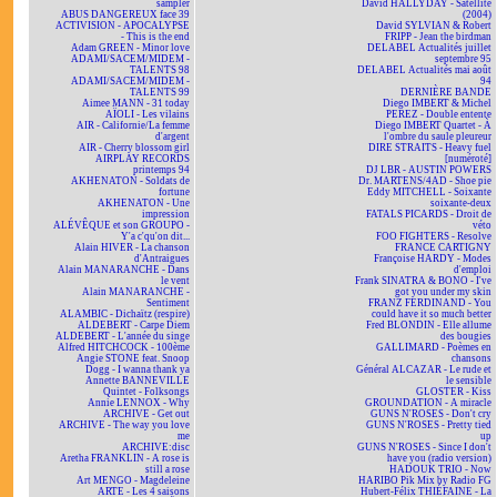
sampler
David HALLYDAY - Satellite
ABUS DANGEREUX face 39
(2004)
ACTIVISION - APOCALYPSE
David SYLVIAN & Robert
- This is the end
FRIPP - Jean the birdman
Adam GREEN - Minor love
DELABEL Actualités juillet
ADAMI/SACEM/MIDEM -
septembre 95
TALENTS 98
DELABEL Actualités mai août
ADAMI/SACEM/MIDEM -
94
TALENTS 99
DERNIÈRE BANDE
Aimee MANN - 31 today
Diego IMBERT & Michel
AÏOLI - Les vilains
PEREZ - Double entente
AIR - Californie/La femme
Diego IMBERT Quartet - À
d'argent
l'ombre du saule pleureur
AIR - Cherry blossom girl
DIRE STRAITS - Heavy fuel
AIRPLAY RECORDS
[numéroté]
printemps 94
DJ LBR - AUSTIN POWERS
AKHENATON - Soldats de
Dr. MARTENS/4AD - Shoe pie
fortune
Eddy MITCHELL - Soixante
AKHENATON - Une
soixante-deux
impression
FATALS PICARDS - Droit de
ALÉVÊQUE et son GROUPO -
véto
Y'a c'qu'on dit...
FOO FIGHTERS - Resolve
Alain HIVER - La chanson
FRANCE CARTIGNY
d'Antraigues
Françoise HARDY - Modes
Alain MANARANCHE - Dans
d'emploi
le vent
Frank SINATRA & BONO - I've
Alain MANARANCHE -
got you under my skin
Sentiment
FRANZ FERDINAND - You
ALAMBIC - Dichaïtz (respire)
could have it so much better
ALDEBERT - Carpe Diem
Fred BLONDIN - Elle allume
ALDEBERT - L'année du singe
des bougies
Alfred HITCHCOCK - 100ème
GALLIMARD - Poèmes en
Angie STONE feat. Snoop
chansons
Dogg - I wanna thank ya
Général ALCAZAR - Le rude et
Annette BANNEVILLE
le sensible
Quintet - Folksongs
GLOSTER - Kiss
Annie LENNOX - Why
GROUNDATION - A miracle
ARCHIVE - Get out
GUNS N'ROSES - Don't cry
ARCHIVE - The way you love
GUNS N'ROSES - Pretty tied
me
up
ARCHIVE:disc
GUNS N'ROSES - Since I don't
Aretha FRANKLIN - A rose is
have you (radio version)
still a rose
HADOUK TRIO - Now
Art MENGO - Magdeleine
HARIBO Pik Mix by Radio FG
ARTE - Les 4 saisons
Hubert-Félix THIÉFAINE - La