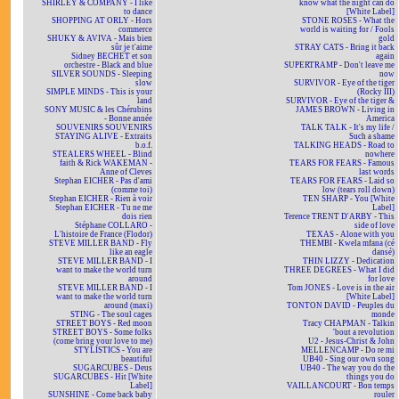
SHIRLEY & COMPANY - I like
know what the night can do
to dance
[White Label]
SHOPPING AT ORLY - Hors
STONE ROSES - What the
commerce
world is waiting for / Fools
SHUKY & AVIVA - Mais bien
gold
sûr je t'aime
STRAY CATS - Bring it back
Sidney BECHET et son
again
orchestre - Black and blue
SUPERTRAMP - Don't leave me
SILVER SOUNDS - Sleeping
now
slow
SURVIVOR - Eye of the tiger
SIMPLE MINDS - This is your
(Rocky III)
land
SURVIVOR - Eye of the tiger &
SONY MUSIC & les Chérubins
JAMES BROWN - Living in
- Bonne année
America
SOUVENIRS SOUVENIRS
TALK TALK - It's my life /
STAYING ALIVE - Extraits
Such a shame
b.o.f.
TALKING HEADS - Road to
STEALERS WHEEL - Blind
nowhere
faith & Rick WAKEMAN -
TEARS FOR FEARS - Famous
Anne of Cleves
last words
Stephan EICHER - Pas d'ami
TEARS FOR FEARS - Laid so
(comme toi)
low (tears roll down)
Stephan EICHER - Rien à voir
TEN SHARP - You [White
Stephan EICHER - Tu ne me
Label]
dois rien
Terence TRENT D'ARBY - This
Stéphane COLLARO -
side of love
L'histoire de France (Flodor)
TEXAS - Alone with you
STEVE MILLER BAND - Fly
THEMBI - Kwela mfana (cé
like an eagle
dansé)
STEVE MILLER BAND - I
THIN LIZZY - Dedication
want to make the world turn
THREE DEGREES - What I did
around
for love
STEVE MILLER BAND - I
Tom JONES - Love is in the air
want to make the world turn
[White Label]
around (maxi)
TONTON DAVID - Peuples du
STING - The soul cages
monde
STREET BOYS - Red moon
Tracy CHAPMAN - Talkin
STREET BOYS - Some folks
'bout a revolution
(come bring your love to me)
U2 - Jesus-Christ & John
STYLISTICS - You are
MELLENCAMP - Do re mi
beautiful
UB40 - Sing our own song
SUGARCUBES - Deus
UB40 - The way you do the
SUGARCUBES - Hit [White
things you do
Label]
VAILLANCOURT - Bon temps
SUNSHINE - Come back baby
rouler