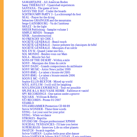
SAMARITAINE - All American Rodeo
Samy THIÉBAULT - Upanishad experiences
SANTANA - The game of love
SAVES THE DAY - Under the boards
SCHTROUMPF PARTY 3 - La schtroumpf du foot
SEAL - Prayer for the dying
Sebastien GRAINGER and the mountains
Serge GAINSBOURG - Vu de l'intérieur
SHAZZ - In the light
SHEER Publishing - Sampler volume 1
SIMPLE MINDS - Stranger
SINIK - Autodestruction
SO FRENCHY SO CHIC 1
SOCIÉTÉ GÉNÉRALE - Brasil touch
SOCIÉTÉ GÉNÉRALE - Junior présente les classiques de bébé
SOCIÉTÉ GÉNÉRALE - Musiques d'un siècle
SOL EN SI - Quand j'aime une fois...
SOL MONDO - Rendez-vous sur Mars
SOLA - Missile Sol-Sol
SONS OF THE DESERT - Within a mile
SONY - Musiques des films du siècle
SONY DADC - Grands compositeurs du millénaire
SONY MUSIC - Artist News juillet 1999
SONY-BMG - Le talent s'écoute été 2005
SONY-BMG - Le talent s'écoute rentrée 2006
SOON E MC - O.P.I.D.
Sophie ELLIS-BEXTOR - Mixed up world
SOUL ASYLUM - I will still be laughing
SOULFINGER EXPERIENCE - Tout est possible
SPLINE & LA MAUVAISE HERBE - Faiblesse et vanité
SPV RECORDINGS - One nation under a groove
SQUAKK - Willisau & Berlin
ST2 RECORDS - Promo 01/2007
STABILO
STEAMHAMMER Promotion CD 88/89
Stevie WONDER - These three words
STING - Let your soul be your pilot
STING - When we dance
STROKES - Reptilia
STUDIO SM - Disque professionnel XP9000
SUICIDAL TENDANCIES - I'll hate you better
SUPERGRASS - Interview Life on other planets
SWATCH - Swatch together
Sylvie VARTAN - La plus belle pour aller danser
Sylvie VARTAN & Johnny HALLYDAY - Il mio problema