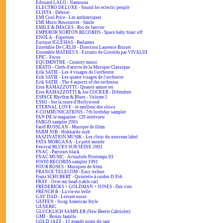
Edouard LALO - Namouna
ELECTRO DELUXE - Sound for eclectic people
ELISTA - Debout
EMI Cool Price - Les authentiques
EMI Music Ressources - Smile
EMILE & IMAGES - Rio de Janvier
EMPEROR NORTON RECORDS - Space baby blast off
ENOLA - Figurines
Enrique IGLESIAS - Bailamos
Ensemble De CÆLIS - Direction Laurence Brisset
Ensemble MATHEUS - Extraits de Griselda par VIVALDI
EPIC - Focus
EQUIMINTHE - Country music
ERATO - Chefs d'œuvre de la Musique Classique
Erik SATIE - Les 4 visages de l'orchestre
Erik SATIE - Les quatre visages de l'orchestre
Erik SATIE - The 4 aspects of the orchestra
Eros RAMAZZOTTI - Quanto amore sei
Eros RAMAZZOTTI & Joe COCKER - Difendero
ESPACE Rhythm & Blues - Volume 2
ESSO - Sur la route d'Hollywood
ETERNAL LOVE - le meilleur des slows
F-COMMUNICATIONS - 7th birthday sampler
FAN DE le magazine - CD interview
FARGO sampler 2005
Farid RUSSLAN - Musique de films
FARM JOB - Hokkaïdo rush
FASZINATION MUSIK - Les clous du nouveau label
FATA MORGANA - Le petit monde
Festival BLUES SUR SEINE 2003
FNAC - Parcours black
FNAC MUSIC - Actualités Printemps 93
FOOD RECORDS sampler 1991
FOUR ROSES - Musiques de films
FRANCE TELECOM - Easy techno
Franz SCHUBERT - Quintette à cordes D.956
FRAY - Over my head (cable car)
FREDERICKS + GOLDMAN + JONES - Des vies
FRENCH B - La vie est belle
GAY DAD - Leisure noise
GEFFEN - Swag American Style
GENERIC
GLÜCKLICH SAMPLER (New Beetle Cabriolet)
GMF - Bonus famille
GOLD JAZZ - 12 grands noms du jazz