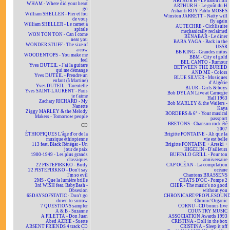
ARTHUR H - Le baron noir
WHAM - Where did your heart
ARTHUR H - Le goût du H
go
Ashanti ROY Pablo MOSES
William SHELLER - Fier et fou
Winston JARRETT - Natty will
de vous
fly again
William SHELLER - Le carnet à
AUTECHRE - Cichlisuite
spirale
mechanically reclaimed
WON TON TON - Can I come
BÉNABAR - Le dîner
near you
BABA YAGA - Back in the
WONDER STUFF - The size of
USSR
a cow
BB KING - Grandes mitos
WOODENTOPS - You make me
BBM - City of gold
feel
BEL CANTO - Rumour
Yves DUTEIL - J'ai la guitare
BETWEEN THE BURIED
qui me démange
AND ME - Colors
Yves DUTEIL - Prendre un
BLUE SILVER - Musiques
enfant (à Martine)
d'Algérie
Yves DUTEIL - Tarentelle
BLUR - Girls & boys
Yves SAINT-LAURENT - Paris
Bob DYLAN Live at Carnegie
je t'aime
Hall 1963
Zachary RICHARD - My
Bob MARLEY & the Wailers -
Nanette
Kaya
Ziggy MARLEY & the Melody
BORDERS & 6° - Your musical
Makers - Tomorrow people
passport
BRETONS - Chanson rock été
CD
2007
ÉTHIOPIQUES L'âge d'or de la
Brigitte FONTAINE - Ah que la
musique éthiopienne
vie est belle
113 feat. Black Rénégat - Un
Brigitte FONTAINE + Areski +
jour de paix
HIGELIN - D'ailleurs
1900-1949 - Les plus grands
BUFFALO GRILL - Pour ton
classiques
anniversaire
22 PISTEPIRKKO - Birdy
CAP OCÉAN - La compilation
22 PISTEPIRKKO - Don't say
océane
I'm so evil
Chantons BRASSENS
2MS - Que la lumière brille
CHATS D'OC - Pompe 2
3rd WISH feat. BabyBash -
CHER - The music's no good
Obsesion
without you
65DAYSOFSTATIC - Don't go
CHRONICART/PEOPLESOUN
down to sorrow
- Chronic'Organic
7 QUESTIONS sampler
CORNU - CD bonus live
A & B - Suzanne
COUNTRY MUSIC
A FILETTA - Don Juan
ASSOCIATION Awards 1993
Abed AZRIÉ - Suerte
CRISTINA - Doll in the box
ABSENT FRIENDS 4 track CD
CRISTINA - Sleep it off