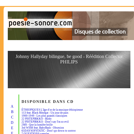
Johnny Hallyday bilingue, be good - Réédition Collector
PHILIPS
DISPONIBLE DANS CD
A
ÉTHIOPIQUES L'âge d'or de la musique éthiopienne
B
113 feat. Black Rénégat - Un jour de paix
1900-1949 - Les plus grands classiques
C
22 PISTEPIRKKO - Birdy
22 PISTEPIRKKO - Don't say I'm so evil
D
2MS - Que la lumière brille
E
3rd WISH feat. BabyBash - Obsesion
65DAYSOFSTATIC - Don't go down to sorrow
F
7 QUESTIONS sampler