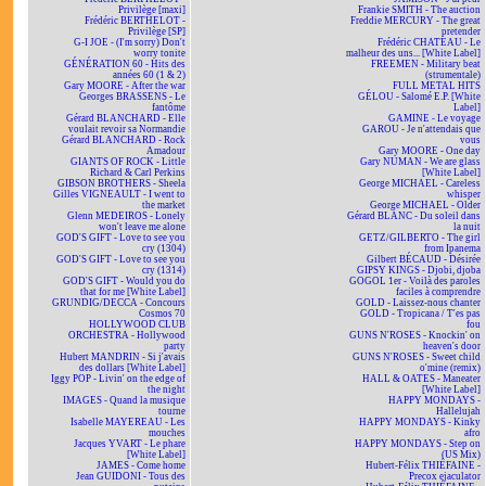
Privilège [maxi]
Frankie SMITH - The auction
Frédéric BERTHELOT -
Freddie MERCURY - The great
Privilège [SP]
pretender
G-I JOE - (I'm sorry) Don't
Frédéric CHATEAU - Le
worry tonite
malheur des uns... [White Label]
GÉNÉRATION 60 - Hits des
FREEMEN - Military beat
années 60 (1 & 2)
(strumentale)
Gary MOORE - After the war
FULL METAL HITS
Georges BRASSENS - Le
GÉLOU - Salomé E.P. [White
fantôme
Label]
Gérard BLANCHARD - Elle
GAMINE - Le voyage
voulait revoir sa Normandie
GAROU - Je n'attendais que
Gérard BLANCHARD - Rock
vous
Amadour
Gary MOORE - One day
GIANTS OF ROCK - Little
Gary NUMAN - We are glass
Richard & Carl Perkins
[White Label]
GIBSON BROTHERS - Sheela
George MICHAEL - Careless
Gilles VIGNEAULT - I went to
whisper
the market
George MICHAEL - Older
Glenn MEDEIROS - Lonely
Gérard BLANC - Du soleil dans
won't leave me alone
la nuit
GOD'S GIFT - Love to see you
GETZ/GILBERTO - The girl
cry (1304)
from Ipanema
GOD'S GIFT - Love to see you
Gilbert BÉCAUD - Désirée
cry (1314)
GIPSY KINGS - Djobi, djoba
GOD'S GIFT - Would you do
GOGOL 1er - Voilà des paroles
that for me [White Label]
faciles à comprendre
GRUNDIG/DECCA - Concours
GOLD - Laissez-nous chanter
Cosmos 70
GOLD - Tropicana / T'es pas
HOLLYWOOD CLUB
fou
ORCHESTRA - Hollywood
GUNS N'ROSES - Knockin' on
party
heaven's door
Hubert MANDRIN - Si j'avais
GUNS N'ROSES - Sweet child
des dollars [White Label]
o'mine (remix)
Iggy POP - Livin' on the edge of
HALL & OATES - Maneater
the night
[White Label]
IMAGES - Quand la musique
HAPPY MONDAYS -
tourne
Hallelujah
Isabelle MAYEREAU - Les
HAPPY MONDAYS - Kinky
mouches
afro
Jacques YVART - Le phare
HAPPY MONDAYS - Step on
[White Label]
(US Mix)
JAMES - Come home
Hubert-Félix THIÉFAINE -
Jean GUIDONI - Tous des
Precox ejaculator