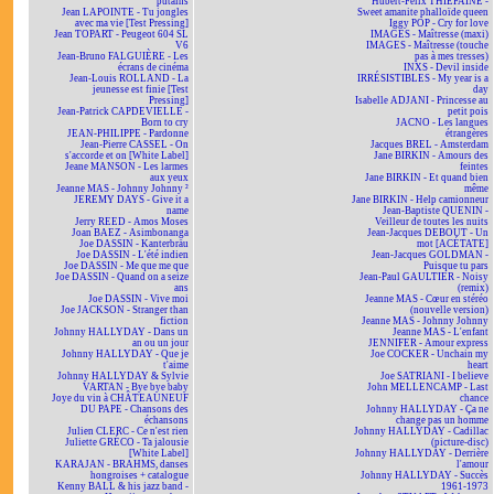
putains
Hubert-Félix THIÉFAINE -
Jean LAPOINTE - Tu jongles
Sweet amanite phalloïde queen
avec ma vie [Test Pressing]
Iggy POP - Cry for love
Jean TOPART - Peugeot 604 SL
IMAGES - Maîtresse (maxi)
V6
IMAGES - Maîtresse (touche
Jean-Bruno FALGUIÈRE - Les
pas à mes tresses)
écrans de cinéma
INXS - Devil inside
Jean-Louis ROLLAND - La
IRRÉSISTIBLES - My year is a
jeunesse est finie [Test
day
Pressing]
Isabelle ADJANI - Princesse au
Jean-Patrick CAPDEVIELLE -
petit pois
Born to cry
JACNO - Les langues
JEAN-PHILIPPE - Pardonne
étrangères
Jean-Pierre CASSEL - On
Jacques BREL - Amsterdam
s'accorde et on [White Label]
Jane BIRKIN - Amours des
Jeane MANSON - Les larmes
feintes
aux yeux
Jane BIRKIN - Et quand bien
Jeanne MAS - Johnny Johnny ²
même
JEREMY DAYS - Give it a
Jane BIRKIN - Help camionneur
name
Jean-Baptiste QUENIN -
Jerry REED - Amos Moses
Veilleur de toutes les nuits
Joan BAEZ - Asimbonanga
Jean-Jacques DEBOUT - Un
Joe DASSIN - Kanterbräu
mot [ACÉTATE]
Joe DASSIN - L'été indien
Jean-Jacques GOLDMAN -
Joe DASSIN - Me que me que
Puisque tu pars
Joe DASSIN - Quand on a seize
Jean-Paul GAULTIER - Noisy
ans
(remix)
Joe DASSIN - Vive moi
Jeanne MAS - Cœur en stéréo
Joe JACKSON - Stranger than
(nouvelle version)
fiction
Jeanne MAS - Johnny Johnny
Johnny HALLYDAY - Dans un
Jeanne MAS - L'enfant
an ou un jour
JENNIFER - Amour express
Johnny HALLYDAY - Que je
Joe COCKER - Unchain my
t'aime
heart
Johnny HALLYDAY & Sylvie
Joe SATRIANI - I believe
VARTAN - Bye bye baby
John MELLENCAMP - Last
Joye du vin à CHÂTEAUNEUF
chance
DU PAPE - Chansons des
Johnny HALLYDAY - Ça ne
échansons
change pas un homme
Julien CLERC - Ce n'est rien
Johnny HALLYDAY - Cadillac
Juliette GRÉCO - Ta jalousie
(picture-disc)
[White Label]
Johnny HALLYDAY - Derrière
KARAJAN - BRAHMS, danses
l'amour
hongroises + catalogue
Johnny HALLYDAY - Succès
Kenny BALL & his jazz band -
1961-1973