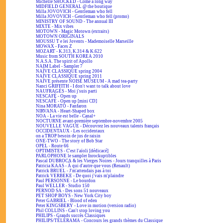
Michelle SHOCKED - Come a long way
MIDFIELD GENERAL @ the boutique
Milla JOVOVICH - Gentleman who fell
Milla JOVOVICH - Gentleman who fell (promo)
MINISTRY OF SOUND - The annual III
MIXTE - Mix vibes
MOTOWN - Magic Motown (extraits)
MOTOWN ORIGINALS
MOUSSU T e lei Jovents - Mademoiselle Marseille
MOWAX - Faces Z
MOZART - K.313, K.314 & K.622
Music from SOUTH KOREA 2010
N.A.S.A. The spirit of Apollo
NAIM Label - Sampler 7
NAÏVE CLASSIQUE spring 2004
NAÏVE CLASSIQUE spring 2011
NAÏVE présente NOISE MUSEUM - A mad tea-party
Nanci GRIFFITH - I don't want to talk about love
NAUFRAGÉS - Moi j'suis parti
NESCAFÉ - Open up
NESCAFÉ - Open up [mini CD]
Nina MORATO - Fanfaron
NIRVANA - Heart-Shaped box
NOA - La vie est belle - Canal+
NOCTURNE avant-première septembre-novembre 2005
NOUVELLE VAGUE - Découvrez les nouveaux talents français
OCCIDENTAUX - Les occidentaux
on a TROP besoin de jus de raisin
ONE-TWO - The story of Bob Star
OPEL - Route 66
OPTIMISTES - C'est l'aïoli [dédicacé]
PARLOPHONE le sampler Inrockuptibles
Pascal DUBROCA & les Vierges Noires - Jours tranquilles à Paris
Patricia KAAS - À qui d'autre que vous (Renault)
Patrick BRUEL - J'm'attendais pas à toi
Patrick VERBEKE - De quoi j'vais m'plaindre
Paul PERSONNE - Le bourdon
Paul WELLER - Studio 150
PERNOD SA - Des sons 51 nouveaux
PET SHOP BOYS - New York City boy
Peter GABRIEL - Blood of eden
Peter KINGSBERY - Love in motion (version radio)
Phil COLLINS - Can't stop loving you
PHILIPS - Grands succès Classiques
PHILIPS/TÉLÉRAMA - Concours les grands thèmes du Classique