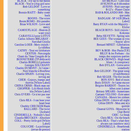
BLACK - Fly up to the moon
Art MENGO - Côté cour
BLACK - You're a big girl now
AVIGNON au 8 décembre
Bob GELDOF - Love or
AVIONS - Nuit sauvage
something
B-52's - Planet Claire
Bonnie RAITT - Baby come
BAB & ROLANDO 808 - Mas
back
que nada
BOONS - The score
BADGAM - SP 1428 [Black
Boum BOMO - Hit-parades
Label]
Brian WILSON - Love and
Barry RYAN with the Majority -
mercy
Eloïse
CAMOUFLAGE - Heaven (I
BEACH BOYS - Still cruisin /
want you)
Kokomo
CARAVELLI pour LOTUS
Bebu SILVETTI - Spring rain
Carlos Alberto IRIGARAY -
BEE GEES - The woman in you
Navidad Criolla
/ Stayin' alive
Caroline LOEB - Mots croisés /
Bernard MINET - Génération
Le téléfon
Bioman
CATHY - Tout est littérature
BEV & BOB - Hey Paula [T.P.]
CENTER - Navsiegda
BILLY & les Forbans - Au
Chant du 7ème Congrès de la
temps des surprises-parties
BONNETERIE (TP dédicacé)
BLACK CROWES - High head
Charles BORELLI présente
blues / A conspiracy
Georges SOLCHANY
Bob DYLAN - Gotta serve
Charles DUMONT - Je t'aime /
somebody
Nuit blanche à Honfleur
Bob GELDOF - The great song
Charlie SPAHN - Loving you,
of indifference
loving me
Bob SEGER - The fire inside
CHER - Gypsys, tramps and
BON JOVI - Bed of roses
thieves [White Label]
Boris DJIAN - Je t'aime encore
CHINA CRISIS - Black man ray
Brigitte BARDOT - Toutes les
CHOPPER - Lili/Heidi bleib
bêtes sont à aimer
blu [White Label]
Britney SPEARS - Sometimes
Chris EVERS - Ce n'est pas une
Caetano VELOSO - Este amor
vie
CANADA - Mourir les sirènes
Chris REA - I can hear your
Céline DION - I drove all night
heart beat
Céline DION - Mon ami m'a
Chubby CHECKER/Hank
quittée
BALLARD - The twist
Chantal GOYA - Monsieur le
[Acétate]
Chat Botté
CINDERELLA - Nobody's fool
CHIC - Le freak
Claudia BRÜCKEN - Absolute
Chris REA - On the beach
COLL - Pretty little girl [White
Chris REA - That's what they
Label]
always say (rainbow mix)
COLUCHE - La politique
CINDERELLA - Heartbreak
(revue de presse)
station