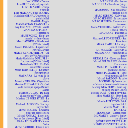
Los LOBOS - Donna
MADNESS - Our house
Lou REED - My red joystick
MADONNA - True blue (vinyl
LOVE BIZARRE - Trop
bleu)
d'amour
MADONNA - You can dance
Luis MARIANO pour IZARRA
(picture-disc)
Madeleine RENAUD raconte le
MARC SEBERG - Galver'ran
palais idéal
MARC SEBERG - Je t'accorde
MAGGI - Magie
MARC SEBERG - L'amour aux
MANHATTAN TRANSFER -
trousses
Boy from N.Y.C. [White Label]
Maria VICTORIA - Boléros n° 2
MANITAS de PLATA -
(Radio France)
Hommages
MAURANE - Pas gaie la
MANTRONIX - Don't go
pagaille
messin' with my heart
Maxime LE FORESTIER - San
Marc LAVOINE - Fils de moi
Francisco
[White Label]
MAYA L'ABEILLE - vinyl
Marcel PAGNOL - La partie de
jaune Collector
cartes (Marius)
MC SOLAAR - Bouge de là
MARIE-CLAIRE/PHILIPS - Un
MC SOLAAR - Victime de la
soir de Vie Parisienne
mode
Marie-Madeleine DURUFLÉ -
METALLICA - Enter sandman
Le coucou [White Label]
Michel POLNAREFF - Je rêve
Marie-Paule BELLE - Café
d'un monde
renard/Nosferatu
Michel POLNAREFF - Les
Marie-Paule BELLE - La petite
premières années
écriture grise
Michel POLNAREFF - Tout
MASKARA - La reine de la
tout pour ma chérie
playa
Michel SARDOU - Je vole
Maurice BIRAUD - Végétaline
MICHOU - Qu'est-ce qui
Maurice CHEVALIER - Si c'est
m'attend à la rentrée (dédicacé)
ça la musique à papa [White
Mickey NEWBURY - Blue sky
Label]
shining [White Label]
Maurice DULAC - Du pain
Miguel BOSÉ - Quand ça va mal
chaque jour [White Label]
Mike MAREEN - Here I am
Maxime LE FORESTIER - La
[White Label]
visite
Minnie RIPERTON - Stick
Michael JACKSON - One day
together 1 & 2
in your life
Mireille MATHIEU -
Michel FUGAIN - Chanson
BARCLAY
pour les demoiselles
MOON RAY - Comanchero
Michel JONASZ - Le roi des
MORIARTY - Jimmy / Enjoy
fous et des oiseaux [Blue Label]
the silence
Michel POLNAREFF - Kama
NÉGRESSES VERTES - IL
Sutra
NÉGRESSES VERTES - Zobi
Michel SARDOU - Interdit aux
la mouche