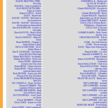
DADJE MEETING TIME -
CINDERELLA - Shelter me
Ybo libo
CLAN OF XYMOX -
DALIDA - Gigi in paradisco
Muscoviet mosquito
DAN REED NETWORK -
Claude FRANÇOIS - Du pain et
Tiger in a dress
du beurre
Daniel LEDUC - Soleil
Claude FRANÇOIS - Reste
DAVE - Hurlevent
Claude ROGEN - Fantaisie
DAVID + DAVID - Welcome to
Impromptu op. 66 de Chopin
the boomtown
Claudia BRÜCKEN - Fanatic
DAVID + DAVID - Welcome to
COCA-COLA French Rock -
the boomtown [monoface]
Téléphone + Starshooter
David KNOPFLER - Lonely is
COCA-COLA Nicolas
the night
PEYRAC
David KOVEN - Bord à bord
COMMUNARDS - Don't leave
[Test Pressing]
me this way
David LINDLEY - Mercury
CROWDED HOUSE - Fall at
blues
your feet
Dean MARTIN - Change of
CURE - Just like heaven
heart [White Label]
CURE - Never enough
DECCA/GRUNDIG - Hi-Fi
DANI - Papa vient d'épouser la
Stéréo Phase 4
bonne
Dee D. JACKSON - Automatic
Daniel DARC - La ville
lover 88 [Test Pressing]
Danielle DARRIEUX - Le
Démis ROUSSOS - So dreamy
temps d'aimer
Démis ROUSSOS - With you
Dante AGOSTINI - Initiation à
Denis PEPIN - Marinette
la batterie
(j'avais l'air d'un con)
David HALLYDAY - Ooh la la
Diana ROSS - Chain reaction
David HALLYDAY - Wanna
Diana ROSS - Chain reaction
take my time
(special dance mix)
David KOVEN - Afrique
Dick RIVERS - Ainsi soit-elle
David MARTIAL - Célimène
Disque d'Or Top 50 biface
David Mc NEIL - Tiramisu
Glenn MEDEIROS & Florent
DEAD OR ALIVE - Brand new
PAGNY
lover
DO VISSINGA - Porto Vecchio
DEF LEPPARD - Animal
Donna SUMMER - The
DEF LEPPARD - Animal
wanderer [White Label]
(spécial promo)
DOOBIE BROTHERS - Real
DEF LEPPARD - Let's get
love [White Label]
rocked
DUTCH DIESEL - Goin' back
DEF LEPPARD - Let's get
to China
rocked (poster)
Elliott MURPHY - Closer
DEF LEPPARD - Let's get
Elton JOHN - Easier to walk
rocked (teaser)
away
DEPECHE MODE - Everything
Elton JOHN - I don't wanna go
counts (live)