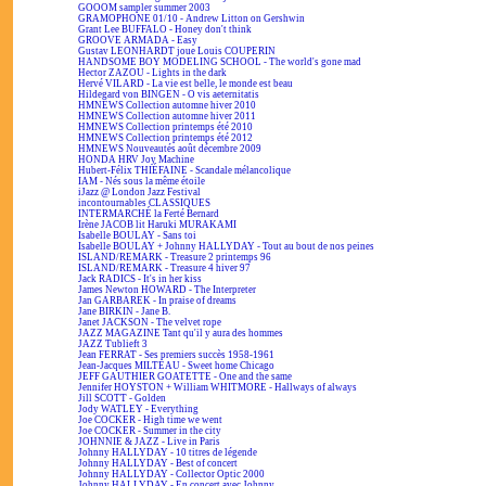
GOOOM sampler summer 2003
GRAMOPHONE 01/10 - Andrew Litton on Gershwin
Grant Lee BUFFALO - Honey don't think
GROOVE ARMADA - Easy
Gustav LEONHARDT joue Louis COUPERIN
HANDSOME BOY MODELING SCHOOL - The world's gone mad
Hector ZAZOU - Lights in the dark
Hervé VILARD - La vie est belle, le monde est beau
Hildegard von BINGEN - O vis aeternitatis
HMNEWS Collection automne hiver 2010
HMNEWS Collection automne hiver 2011
HMNEWS Collection printemps été 2010
HMNEWS Collection printemps été 2012
HMNEWS Nouveautés août décembre 2009
HONDA HRV Joy Machine
Hubert-Félix THIÉFAINE - Scandale mélancolique
IAM - Nés sous la même étoile
iJazz @ London Jazz Festival
incontournables CLASSIQUES
INTERMARCHÉ la Ferté Bernard
Irène JACOB lit Haruki MURAKAMI
Isabelle BOULAY - Sans toi
Isabelle BOULAY + Johnny HALLYDAY - Tout au bout de nos peines
ISLAND/REMARK - Treasure 2 printemps 96
ISLAND/REMARK - Treasure 4 hiver 97
Jack RADICS - It's in her kiss
James Newton HOWARD - The Interpreter
Jan GARBAREK - In praise of dreams
Jane BIRKIN - Jane B.
Janet JACKSON - The velvet rope
JAZZ MAGAZINE Tant qu'il y aura des hommes
JAZZ Tublieft 3
Jean FERRAT - Ses premiers succès 1958-1961
Jean-Jacques MILTEAU - Sweet home Chicago
JEFF GAUTHIER GOATETTE - One and the same
Jennifer HOYSTON + William WHITMORE - Hallways of always
Jill SCOTT - Golden
Jody WATLEY - Everything
Joe COCKER - High time we went
Joe COCKER - Summer in the city
JOHNNIE & JAZZ - Live in Paris
Johnny HALLYDAY - 10 titres de légende
Johnny HALLYDAY - Best of concert
Johnny HALLYDAY - Collector Optic 2000
Johnny HALLYDAY - En concert avec Johnny