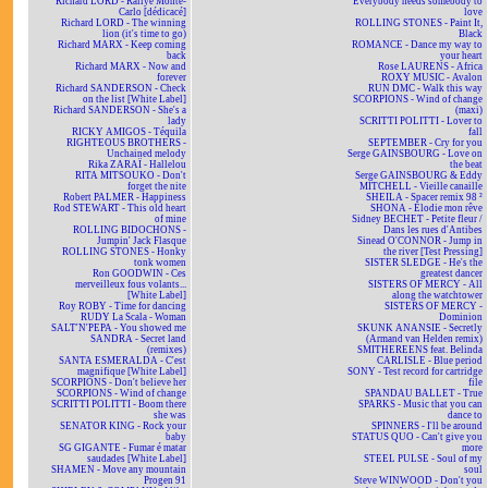
Richard LORD - Rallye Monte-
Everybody needs somebody to
Carlo [dédicacé]
love
Richard LORD - The winning
ROLLING STONES - Paint It,
lion (it's time to go)
Black
Richard MARX - Keep coming
ROMANCE - Dance my way to
back
your heart
Richard MARX - Now and
Rose LAURENS - Africa
forever
ROXY MUSIC - Avalon
Richard SANDERSON - Check
RUN DMC - Walk this way
on the list [White Label]
SCORPIONS - Wind of change
Richard SANDERSON - She's a
(maxi)
lady
SCRITTI POLITTI - Lover to
RICKY AMIGOS - Téquila
fall
RIGHTEOUS BROTHERS -
SEPTEMBER - Cry for you
Unchained melody
Serge GAINSBOURG - Love on
Rika ZARAÏ - Hallelou
the beat
RITA MITSOUKO - Don't
Serge GAINSBOURG & Eddy
forget the nite
MITCHELL - Vieille canaille
Robert PALMER - Happiness
SHEILA - Spacer remix 98 ²
Rod STEWART - This old heart
SHONA - Elodie mon rêve
of mine
Sidney BECHET - Petite fleur /
ROLLING BIDOCHONS -
Dans les rues d'Antibes
Jumpin' Jack Flasque
Sinead O'CONNOR - Jump in
ROLLING STONES - Honky
the river [Test Pressing]
tonk women
SISTER SLEDGE - He's the
Ron GOODWIN - Ces
greatest dancer
merveilleux fous volants...
SISTERS OF MERCY - All
[White Label]
along the watchtower
Roy ROBY - Time for dancing
SISTERS OF MERCY -
RUDY La Scala - Woman
Dominion
SALT'N'PEPA - You showed me
SKUNK ANANSIE - Secretly
SANDRA - Secret land
(Armand van Helden remix)
(remixes)
SMITHEREENS feat. Belinda
SANTA ESMERALDA - C'est
CARLISLE - Blue period
magnifique [White Label]
SONY - Test record for cartridge
SCORPIONS - Don't believe her
file
SCORPIONS - Wind of change
SPANDAU BALLET - True
SCRITTI POLITTI - Boom there
SPARKS - Music that you can
she was
dance to
SENATOR KING - Rock your
SPINNERS - I'll be around
baby
STATUS QUO - Can't give you
SG GIGANTE - Fumar é matar
more
saudades [White Label]
STEEL PULSE - Soul of my
SHAMEN - Move any mountain
soul
Progen 91
Steve WINWOOD - Don't you