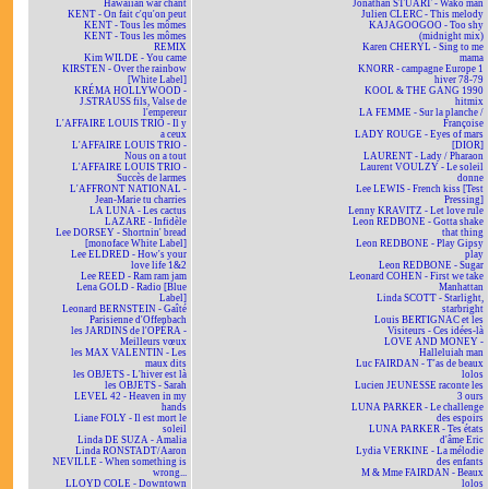
Hawaiian war chant
Jonathan STUART - Wako man
KENT - On fait c'qu'on peut
Julien CLERC - This melody
KENT - Tous les mômes
KAJAGOOGOO - Too shy
KENT - Tous les mômes
(midnight mix)
REMIX
Karen CHERYL - Sing to me
Kim WILDE - You came
mama
KIRSTEN - Over the rainbow
KNORR - campagne Europe 1
[White Label]
hiver 78-79
KRÉMA HOLLYWOOD -
KOOL & THE GANG 1990
J.STRAUSS fils, Valse de
hitmix
l'empereur
LA FEMME - Sur la planche /
L'AFFAIRE LOUIS TRIO - Il y
Françoise
a ceux
LADY ROUGE - Eyes of mars
L'AFFAIRE LOUIS TRIO -
[DIOR]
Nous on a tout
LAURENT - Lady / Pharaon
L'AFFAIRE LOUIS TRIO -
Laurent VOULZY - Le soleil
Succès de larmes
donne
L'AFFRONT NATIONAL -
Lee LEWIS - French kiss [Test
Jean-Marie tu charries
Pressing]
LA LUNA - Les cactus
Lenny KRAVITZ - Let love rule
LAZARE - Infidèle
Leon REDBONE - Gotta shake
Lee DORSEY - Shortnin' bread
that thing
[monoface White Label]
Leon REDBONE - Play Gipsy
Lee ELDRED - How's your
play
love life 1&2
Leon REDBONE - Sugar
Lee REED - Ram ram jam
Leonard COHEN - First we take
Lena GOLD - Radio [Blue
Manhattan
Label]
Linda SCOTT - Starlight,
Leonard BERNSTEIN - Gaîté
starbright
Parisienne d'Offenbach
Louis BERTIGNAC et les
les JARDINS de l'OPÉRA -
Visiteurs - Ces idées-là
Meilleurs vœux
LOVE AND MONEY -
les MAX VALENTIN - Les
Halleluiah man
maux dits
Luc FAIRDAN - T'as de beaux
les OBJETS - L'hiver est là
lolos
les OBJETS - Sarah
Lucien JEUNESSE raconte les
LEVEL 42 - Heaven in my
3 ours
hands
LUNA PARKER - Le challenge
Liane FOLY - Il est mort le
des espoirs
soleil
LUNA PARKER - Tes états
Linda DE SUZA - Amalia
d'âme Eric
Linda RONSTADT/Aaron
Lydia VERKINE - La mélodie
NEVILLE - When something is
des enfants
wrong...
M & Mme FAIRDAN - Beaux
LLOYD COLE - Downtown
lolos