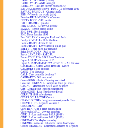
BARCLAY - ISLAND [crème]
BARCLAY - ISLAND [orange]
BARCLAY - Tous les talents du monde 2
BATOFAR cherche Tokyo - Paris 7-16 décembre 2001
BAYARD MUSIQUE - Chants sacrés
BBM - Where in the world (edit)
Béatrice URIA-MONZON - Carmen
BETTY BOOP - 1001 nuits
Bill DERAIME - Qui a bu
Billy BRAGG - Mr love & justice
BLACK - Here it comes again
BMG 99/11 Hot Sampler
BMG News Janvier 1999
Bob DYLAN - Le sampler Rock and Folk
Bobby KIMBALL - Hold the line
Bonnie RAITT - Come to me
Bonnie RAITT - Love sneakin' up on you
BRETT - Trois nuits par semaine
Brian McFADDEN - Real to me
Brock LANDARS - S.M.D.U.
Bruno COULAIS - B.O.F. Les Choristes
Bryan ADAMS - Summer of 69
Bryan ADAMS/Rod STEWART/STING - All for love
CACHAREL & Real World Records - Gifted
CADBURY's Top cookies
CAKE - The distance
CALI - C'est quand le bonheur ?
CARHARTT - Old new soul
Carole KING tribute - Tapestry revisited
Caroline LEGRAND - Comme un train qui roule
CASINO - Maintenant c'est à vous de jouer
CBS - Demain tout le monde en parlera
Céline DION - Live (for the one I love)
CERRUTI 1881 et le cinéma
CESAR COLLECTOR Canal+
CHAMOIS D'OR - Les grandes musiques de films
CHEVROLET - Legends volume 2
CHOUBENE - Lila
Chris REA - God's great banana skin
Christophe MALI - Je vous emmène
CINÉ 16 - Les meilleures B.O.F. (1998)
CINÉ 16 - Les meilleures B.O.F. (1999)
CINEMATICS - Maybe someday
CINEMIX - Antoine Duhamel / Ennio Morricone
Claude FRANÇOIS - Collection Artistes de Légende