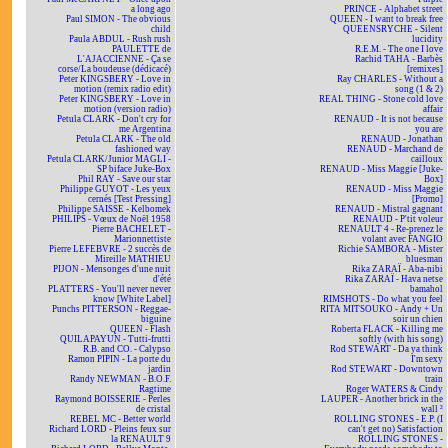
a long ago
PRINCE - Alphabet street
Paul SIMON - The obvious
QUEEN - I want to break free
child
QUEENSRYCHE - Silent
Paula ABDUL - Rush rush
lucidity
PAULETTE de
R.E.M. - The one I love
L'AJACCIENNE - Ça se
Rachid TAHA - Barbès
corse/La boudeuse (dédicacé)
[remixes]
Peter KINGSBERY - Love in
Ray CHARLES - Without a
motion (remix radio edit)
song (1 & 2)
Peter KINGSBERY - Love in
REAL THING - Stone cold love
motion (version radio)
affair
Petula CLARK - Don't cry for
RENAUD - It is not because
me Argentina
you are
Petula CLARK - The old
RENAUD - Jonathan
fashioned way
RENAUD - Marchand de
Petula CLARK/Junior MAGLI -
cailloux
SP biface Juke-Box
RENAUD - Miss Maggie [Juke-
Phil RAY - Save our star
Box]
Philippe GUYOT - Les yeux
RENAUD - Miss Maggie
cernés [Test Pressing]
[Promo]
Philippe SAISSE - Kelbomek
RENAUD - Mistral gagnant
PHILIPS - Vœux de Noël 1958
RENAUD - P'tit voleur
Pierre BACHELET -
RENAULT 4 - Re-prenez le
Marionnettiste
volant avec FANGIO
Pierre LEFEBVRE - 2 succès de
Richie SAMBORA - Mister
Mireille MATHIEU
bluesman
PIJON - Mensonges d'une nuit
Rika ZARAÏ - Aba-nibi
d'été
Rika ZARAÏ - Hava netse
PLATTERS - You'll never never
bamahol
know [White Label]
RIMSHOTS - Do what you feel
Punchs PITTERSON - Reggae-
RITA MITSOUKO - Andy + Un
biguine
soir un chien
QUEEN - Flash
Roberta FLACK - Killing me
QUILAPAYUN - Tutti-frutti
softly (with his song)
R.B. and CO. - Calypso
Rod STEWART - Da ya think
Ramon PIPIN - La porte du
I'm sexy
jardin
Rod STEWART - Downtown
Randy NEWMAN - B.O.F.
train
Ragtime
Roger WATERS & Cindy
Raymond BOISSERIE - Perles
LAUPER - Another brick in the
de cristal
wall ²
REBEL MC - Better world
ROLLING STONES - E.P. (I
Richard LORD - Pleins feux sur
can't get no) Satisfaction
la RENAULT 9
ROLLING STONES -