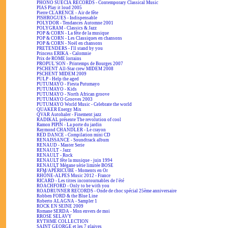
PHONO SUECIA RECORDS - Contemporary Classical Music
PIAS Play it loud 2005
Pierre CLARENCE - Air de fête
PISHROGUES - Indispensable
POLYDOR - Tendances Automne 2001
POLYGRAM - Classics & Jazz
POP & CORN - La fête de la musique
POP & CORN - Les Classiques en chansons
POP & CORN - Noël en chansons
PRETENDERS - I'll stand by you
Princess ERIKA - Calomnie
Prix de ROME lorrains
PROPUL'SON - Printemps de Bourges 2007
PSCHENT All-Star crew MIDEM 2008
PSCHENT MIDEM 2009
PULP - Help the aged
PUTUMAYO - Fiesta Putumayo
PUTUMAYO - Kids
PUTUMAYO - North African groove
PUTUMAYO Grooves 2003
PUTUMAYO World Music - Celebrate the world
QUAKER Energy Mix
QVAR Autohaler - Finement jazz
RADIKAL présente The revolution of cool
Ramon PIPIN - La porte du jardin
Raymond CHANDLER - Le crayon
RED DANCE - Compilation mini CD
RENAISSANCE - Soundtrack album
RENAUD - Master Serie
RENAULT - Jazz
RENAULT - Rock
RENAULT fête la musique - juin 1994
RENAULT Mégane série limitée BOSE
RFM/APÉRICUBE - Moments en Or
RHÔNE-ALPES Music 2012 - France
RICARD - Les titres incontournables de l'été
ROACHFORD - Only to be with you
ROADRUNNER RECORDS - Onde de choc spécial 25ème anniversaire
Robben FORD & the Blue Line
Roberto ALAGNA - Sampler 1
ROCK EN SEINE 2009
Romane SERDA - Mon envers de moi
RROSE SELAVY
RYTHME COLLECTION
SAINT GEORGE et les 7 glaives