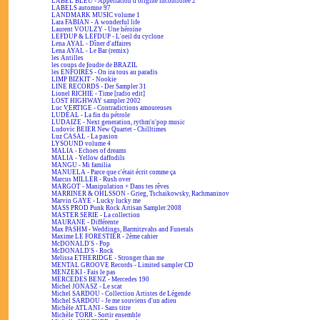
LABEL BLEU - Appellation d'origine incontrôlée 2
LABELS automne 97
LANDMARK MUSIC volume 1
Lara FABIAN - A wonderful life
Laurent VOULZY - Une héroïne
LEFDUP & LEFDUP - L'oeil du cyclone
Lena AYAL - Dîner d'affaires
Lena AYAL - Le Bar (remix)
les Antilles
les coups de foudre de BRAZIL
les ENFOIRÉS - On ira tous au paradis
LIMP BIZKIT - Nookie
LINE RECORDS - Der Sampler 31
Lionel RICHIE - Time [radio edit]
LOST HIGHWAY sampler 2002
Luc VERTIGE - Contradictions amoureuses
LUDÉAL - La fin du pétrole
LUDAIZE - Next generation, rythm'n'pop music
Ludovic BEIER New Quartet - Chilltimes
Luz CASAL - La pasion
LYSOUND volume 4
MALIA - Echoes of dreams
MALIA - Yellow daffodils
MANGU - Mi familia
MANUELA - Parce que c'était écrit comme ça
Marcus MILLER - Rush over
MARGOT - Manipulation + Dans tes rêves
MARRINER & OHLSSON - Grieg, Tschaikowsky, Rachmaninov
Marvin GAYE - Lucky lucky me
MASS PROD Punk Rock Artisan Sampler 2008
MASTER SERIE - La collection
MAURANE - Différente
Max PASHM - Weddings, Barmitzvahs and Funerals
Maxime LE FORESTIER - 2ème cahier
McDONALD'S - Pop
McDONALD'S - Rock
Melissa ETHERIDGE - Stronger than me
MENTAL GROOVE Records - Limited sampler CD
MENZEKI - Fais le pas
MERCEDES BENZ - Mercedes 190
Michel JONASZ - Le scat
Michel SARDOU - Collection Artistes de Légende
Michel SARDOU - Je me souviens d'un adieu
Michèle ATLANI - Sans titre
Michèle TORR - Sortir ensemble