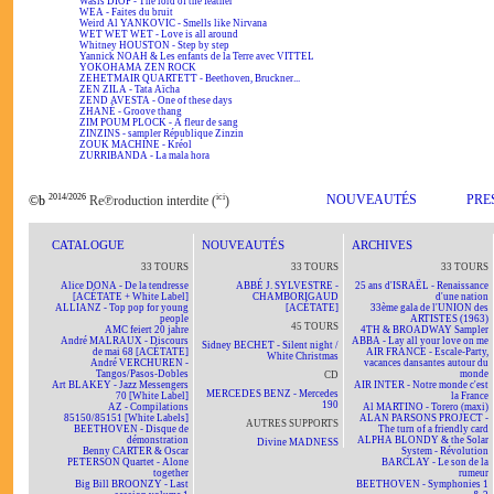
Wasis DIOP - The lord of the feather
WEA - Faites du bruit
Weird Al YANKOVIC - Smells like Nirvana
WET WET WET - Love is all around
Whitney HOUSTON - Step by step
Yannick NOAH & Les enfants de la Terre avec VITTEL
YOKOHAMA ZEN ROCK
ZEHETMAIR QUARTETT - Beethoven, Bruckner...
ZEN ZILA - Tata Aïcha
ZEND AVESTA - One of these days
ZHANÉ - Groove thang
ZIM POUM PLOCK - A fleur de sang
ZINZINS - sampler République Zinzin
ZOUK MACHINE - Kréol
ZURRIBANDA - La mala hora
2014/2026
ici
NOUVEAUTÉS
PRE
©b
Re℗roduction interdite (
)
CATALOGUE
NOUVEAUTÉS
ARCHIVES
33 TOURS
33 TOURS
33 TOURS
Alice DONA - De la tendresse
ABBÉ J. SYLVESTRE -
25 ans d'ISRAËL - Renaissance
[ACÉTATE + White Label]
CHAMBORIGAUD
d'une nation
ALLIANZ - Top pop for young
[ACÉTATE]
33ème gala de l'UNION des
people
ARTISTES (1963)
45 TOURS
AMC feiert 20 jahre
4TH & BROADWAY Sampler
André MALRAUX - Discours
ABBA - Lay all your love on me
Sidney BECHET - Silent night /
de mai 68 [ACÉTATE]
AIR FRANCE - Escale-Party,
White Christmas
André VERCHUREN -
vacances dansantes autour du
Tangos/Pasos-Dobles
monde
CD
Art BLAKEY - Jazz Messengers
AIR INTER - Notre monde c'est
MERCEDES BENZ - Mercedes
70 [White Label]
la France
190
AZ - Compilations
Al MARTINO - Torero (maxi)
85150/85151 [White Labels]
ALAN PARSONS PROJECT -
AUTRES SUPPORTS
BEETHOVEN - Disque de
The turn of a friendly card
démonstration
ALPHA BLONDY & the Solar
Divine MADNESS
Benny CARTER & Oscar
System - Révolution
PETERSON Quartet - Alone
BARCLAY - Le son de la
together
rumeur
Big Bill BROONZY - Last
BEETHOVEN - Symphonies 1