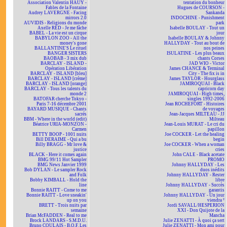
Association Valentin HAÜY -
tentation du bonheur
Fables de la Fontaine
Hugues de COURSON -
Audrey LAVERGNE - Facing
Sankanda
mirrors 2.0
INDOCHINE - Punishment
AUVIDIS - Religions du monde
park
Axelle RED - Je me fâche
Isabelle BOULAY - Tout un
BABEL - La vie est un cirque
jour
BABYLON ZOO - All the
Isabelle BOULAY & Johnny
money's gone
HALLYDAY - Tout au bout de
BALLANTINE'S Le rituel
nos peines
BANGER SISTERS
ISULATINE - Les plus beaux
BAOBAB - 3 mix dub
chants Corses
BARCLAY - ISLAND -
JAD WIO - Victor
Opération Libération
James CHANCE & Terminal
BARCLAY - ISLAND [bleu]
City - The fix is in
BARCLAY - ISLAND [crème]
James TAYLOR - Hourglass
BARCLAY - ISLAND [orange]
JAMIROQUAI - Black
BARCLAY - Tous les talents du
capricorn day
monde 2
JAMIROQUAI - High times,
BATOFAR cherche Tokyo -
singles 1992-2006
Paris 7-16 décembre 2001
Jean ROCHEFORT - Histoires
BAYARD MUSIQUE - Chants
de voyages
sacrés
Jean-Jacques MILTEAU - JJ
BBM - Where in the world (edit)
Milteau
Béatrice URIA-MONZON -
Jean-Louis MURAT - Le cri du
Carmen
papillon
BETTY BOOP - 1001 nuits
Joe COCKER - Let the healing
Bill DERAIME - Qui a bu
begin
Billy BRAGG - Mr love &
Joe COCKER - When a woman
justice
cries
BLACK - Here it comes again
John CALE - Black acetate
BMG 99/11 Hot Sampler
PROMO
BMG News Janvier 1999
Johnny HALLYDAY - Les
Bob DYLAN - Le sampler Rock
duos inédits
and Folk
Johnny HALLYDAY - Rester
Bobby KIMBALL - Hold the
libre
line
Johnny HALLYDAY - Succès
Bonnie RAITT - Come to me
garantis
Bonnie RAITT - Love sneakin'
Johnny HALLYDAY - Un jour
up on you
viendra ²
BRETT - Trois nuits par
Jordi SAVALL/HESPERION
semaine
XXI - Don Quijote de la
Brian McFADDEN - Real to me
Mancha
Brock LANDARS - S.M.D.U.
Julie ZENATTI - À quoi ça sert
Bruno COULAIS - B.O.F. Les
Julie ZENATTI - Mon ami pour