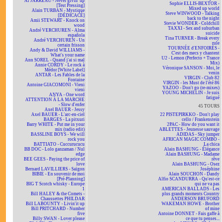
Al JARREAU - Never givin' up
Sophie ELLIS-BEXTOR -
[Test Pressing]
Mixed up world
Alain TURBAN - Mystique
Steve WINWOOD - Talking
[DÉDICACÉ]
back to the night
Amii STEWART - Knock on
Stevie WONDER - Coldchill
wood
TAXXI - Sex and suburban
André VERCHUREN - Alma
suicide
española
Tina TURNER - Break every
André VERCHUREN - Un
rule
certain frisson
TOURNÉE d'ENFOIRÉS -
Andy & David WILLIAMS -
C'est des mecs y chantent
What's your name
U2 - Lemon (Perfecto + Trance
Ann SOREL - Quand j'ai si mal
Mix)
Annie CORDY - Le rock à
Véronique SANSON - Moi, le
Médor [White Label]
venin
ANTAR - Les Fables de la
VIRGIN - Club 82
Fontaine
VIRGIN - les Must de l'été 86
Antoine GIACOMONI - Vieni
YAZOO - Don't go (re-mixes)
vieni
YOUNG MICHELIN - Je suis
ANYA - One word
fatigué
ATTENTION À LA MARCHE
- Slow d'enfer
45 TOURS
Axel BAUER - Jessy
Axel BAUER - L'arc-en-ciel
22 PISTEPIRKKO - Don't play
BARGES - La pitxuri
cello / Frankenstein
Barry WHITE - Put me in your
2PAC - How do you want it
mix (radio edit)
ABLETTES - Jeunesse sauvage
BASSLINE BOYS - We will
ADIDAS - Sky jumper
rock you
AFRICAN MAGIC COMBO -
BATTIATO - Cuccurucucu
La chica
BB DOC - Lolo ganzaman / Nul
Alain BASHUNG - Élégance
edge
Alain BASHUNG - Madame
BEE GEES - Paying the price of
rêve
love
Alain BASHUNG - Osez
Bernard LAVILLIERS - Saïgon
Joséphine
BIBIE - En souvenir de moi
Alain SOUCHON - Dandy
[Pré-Planning]
Alfio SCANDURRA - Qu'est-ce
BIG T Scotch whisky - Europe
qui ne va pas
1
AMERICAN BALLADS - Les
Bill HALEY & the Comets -
plus grands moments Country
Chaussettes PHILDAR
ANDERSON BRUFORD
Bill LABOUNTY - Livin'it up
WAKEMAN HOWE - Brother
Bill PRITCHARD - Number
of mine
five
Antoine DONNET - Fais gaffe à
Billy SWAN - Lover please
ce que tu penses...