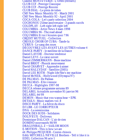
Claudio MONTEVERDI - L'Orfeo (extraits)
CLUB CCF - Prestige Classique
CLUB CCF - Prestige Rossini
CLUB DIAL - Le plein de tubes
CMJ New Music Monthly 91 - March 2001
CMJ New Music Monthly 92 - April 2001
COCA-COLA - Let's party selection 2004
COCHONOU 25ème anniversaire - 3 grands succès
COLDPLAY - Left right left right left
COLUMBIA - Artist News 4 mars 1998
COLUMBIA 96 - The road ahead
COLUMBIA Et toi t'écoutes quoi ? 96
CRÉDIT MUTUEL - Collection
CRÉOLE CHOIR OF CUBA - Tande-la
CYRIUS - Le sang des roses
DÉCOUVREZ-LES AVANT LES AUTRES volume 4
DANCE PARTY - le meilleur de la Dance
Daniel LAVOIE - Docteur tendresse
Daniel LEVI - Le cœur ouvert
Daniel ZIMMERMANN - Bone machine
David BRIOT - Phonik mouvement
David CHARVET - Apprendre à aimer
David HALLYDAY - Satellite (2005)
David LEE ROTH - Night life/She's my machine
David McNEIL - Hollywood (Olympia 97)
DE PALMAS - De Palmas
DE PALMAS - Elle s'ennuie
DECCA - Highlights 1997-98
DECCA release programme autumn 89
DELABEL Actualités novembre 95 janvier 96
DELABEL été 99
DEMON - Music that you wanna hear + EPK
DETAILS - Music matters vol. 8
DISCO PARTY - La fièvre du disco
DJ LBR - LE CORRUPTEUR
DNA - La serenissima
DOCK DES SUDS - Solidaires
DOLIVEUX - Doliveux
Dominique DALCAN - L'air de rien
DOMINO nouveautés 98/99
DRAGONBALL Z + SAILOR MOON
E-MOTION - This is how we are
éd. Philippe PICQUIER - Contes chinois
Eddy MITCHELL/NEVILLE Brothers - Tell it like it is
EDEL Collection 96 acte 1