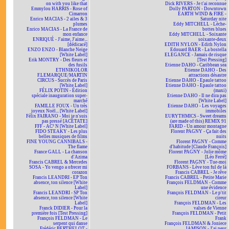
on with you like that
Dick RIVERS - Je t'ai reconnue
Emmylou HARRIS - Rose of
Dolly PARTON - Downtown
Cimarron
EARTH WIND & FIRE -
Enrico MACIAS - 2 ailes & 3
Saturday nite
plumes
Eddy MITCHELL - Lèche-
Enrico MACIAS - La France de
bottes blues
mon enfance
Eddy MITCHELL - Soixante
ENRIQUÉ - J'aime, J'aime...
soixante-deux
[dédicacé]
EDITH NYLON - Edith Nylon
ENZO ENZO - Blanche Neige
Edouard BAER - La bostella
[White Label]
ELEGANCE - Jamais de risque
Erik MONTRY - Des fleurs et
[Test Pressing]
des fusils
Etienne DAHO - Caribbean sea
ETHNIKOLOR
Etienne DAHO - Des
F.LEMARQUE/MARTIN
attractions désastre
CIRCUS - Succès de Paris
Etienne DAHO - Epaule tattoo
[White Label]
Etienne DAHO - Epaule tattoo
FÉLIX POTIN - Édition
(maxi)
spéciale inauguration super-
Etienne DAHO - Il ne dira pas
marché
[White Label]
FAMILLE FOUX - Un très
Etienne DAHO - Les voyages
joyeux Noël... [White Label]
immobiles
Félix FAIRANO - Moi je n'suis
EURYTHMICS - Sweet dreams
pas pressé [ACÉTATE]
(are made of this) REMIX 91
FFF - AC² N [White Label]
FARID - Un amour montagne
FIDO STEAKY - Les plus
Florent PAGNY - Ça fait des
belles musiques de films
nuits
FINE YOUNG CANNIBALS -
Florent PAGNY - Comme
The flame
d'habitude [Claude François]
France GALL - La chanson
Florent PAGNY - Jolie môme
d'Azima
[Léo Ferré]
Francis CABREL & Mercedes
Florent PAGNY - Tue-moi
SOSA - Yo vengo a ofrecer mi
FORBANS - Lève ton ful de là
corazon
Francis CABREL - Je rêve
Francis LEANDRI - EP Ton
Francis CABREL - Petite Marie
absence, ton silence [White
François FELDMAN - Comme
Label]
une évidence
Francis LEANDRI - SP Ton
François FELDMAN - Le p'tit
absence, ton silence [White
cireur
Label]
François FELDMAN - Les
Franck DIDIER - Pour la
valses de Vienne
première fois [Test Pressing]
François FELDMAN - Petit
François FELDMAN - Le
Frank
serpent qui danse
François FELDMAN & Joniece
Frédéric BERTHELOT -
JAMISON - J'ai peur