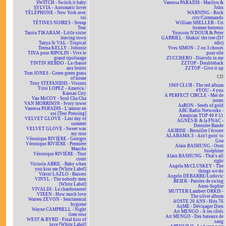
SWITCH - Switch it baby
Vanessa PARADIS - Marilyn &
SYLVIA - Automatic lover
John
TÉLÉPHONE - New York avec
WARNING - Rock
toi
city/Commando
TÉTINES NOIRES - Streap
William SHELLER - Un
Teac
homme heureux
Tanita TIKARAM - Little sister
Youssou N'DOUR & Peter
leaving town
GABRIEL - Shakin' the tree (DJ
Tanya St VAL - Tropical
edit)
Teresa KELLY - Johnnie
Yves SIMON - 2 ou 3 choses
TINA pour RIPOLIN - Vive le
pour elle
grand ripolinage
ZUCCHERO - Diavolo in me
TINTIN HEBDO - La chasse
ZZTOP - Doubleback
aux bruits
ZZTOP - Give it up
Tom JONES - Green green grass
CD
of home
Tony STEFANIDIS - Visions
1969 CLUB - The red album
Trini LOPEZ - America /
4YOU - 4 you
Kansas City
A PERFECT CIRCLE - Mer de
Van McCOY - Soul Cha Cha
noms
VAN MORRISON - Ivory tower
AaRON - Seeds of gold
Vanessa PARADIS - L'amour en
ABC Radio Networks -
soi [Test Pressing]
American TOP 40 # 51
VELVET GLOVE - Last day of
AGNÈS B. & la FNAC -
summer
Dernière Bande
VELVET GLOVE - Sweet was
AKIRISE - Brouiller l'écoute
my rose
ALABAMA 3 - Ain't goin' to
Véronique RIVIÈRE - Georges
Goa
Véronique RIVIÈRE - Première
Alain BASHUNG - Osez
Manche
Joséphine
Véronique RIVIÈRE - Tout
Alain BASHUNG - That's all
court
right
Victoria ABRIL - Baby when
Angela McCLUSKEY - The
you kiss me [White Label]
things we do
Viktor LAZLO - Baisers
Angelo DEBARRE/Ludovic
VINYL - The nobody men
BEIER - Paroles de swing
[White Label]
Anne-Sophie
VIVALDI - Le chardonneret
MUTTER/Lambert ORKIS -
VIXEN - How much love
The silver album
Warren ZEVON - Sentimental
AOSTE 20 ANS - Hits 76
hygiene
AqME - Dévisager Dieu
Wayne CAMPBELL - Night
Art MENGO - À tes côtés
time rose
Art MENGO - Des bateaux de
WEST & BYRD - Final kiss of
sang
love [White Label]