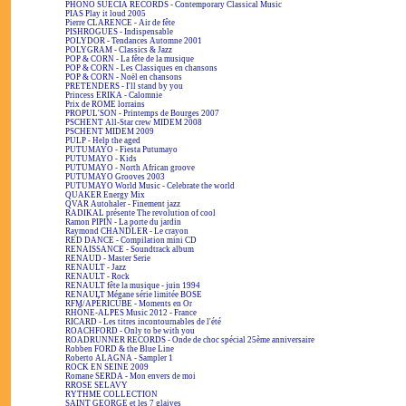
PHONO SUECIA RECORDS - Contemporary Classical Music
PIAS Play it loud 2005
Pierre CLARENCE - Air de fête
PISHROGUES - Indispensable
POLYDOR - Tendances Automne 2001
POLYGRAM - Classics & Jazz
POP & CORN - La fête de la musique
POP & CORN - Les Classiques en chansons
POP & CORN - Noël en chansons
PRETENDERS - I'll stand by you
Princess ERIKA - Calomnie
Prix de ROME lorrains
PROPUL'SON - Printemps de Bourges 2007
PSCHENT All-Star crew MIDEM 2008
PSCHENT MIDEM 2009
PULP - Help the aged
PUTUMAYO - Fiesta Putumayo
PUTUMAYO - Kids
PUTUMAYO - North African groove
PUTUMAYO Grooves 2003
PUTUMAYO World Music - Celebrate the world
QUAKER Energy Mix
QVAR Autohaler - Finement jazz
RADIKAL présente The revolution of cool
Ramon PIPIN - La porte du jardin
Raymond CHANDLER - Le crayon
RED DANCE - Compilation mini CD
RENAISSANCE - Soundtrack album
RENAUD - Master Serie
RENAULT - Jazz
RENAULT - Rock
RENAULT fête la musique - juin 1994
RENAULT Mégane série limitée BOSE
RFM/APÉRICUBE - Moments en Or
RHÔNE-ALPES Music 2012 - France
RICARD - Les titres incontournables de l'été
ROACHFORD - Only to be with you
ROADRUNNER RECORDS - Onde de choc spécial 25ème anniversaire
Robben FORD & the Blue Line
Roberto ALAGNA - Sampler 1
ROCK EN SEINE 2009
Romane SERDA - Mon envers de moi
RROSE SELAVY
RYTHME COLLECTION
SAINT GEORGE et les 7 glaives