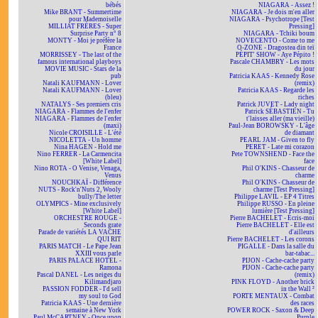
bébés
NIAGARA - Assez !
Mike BRANT - Summertime
NIAGARA - Je dois m'en aller
pour Mademoiselle
NIAGARA - Psychotrope [Test
MILLIAT FRÈRES - Super
Pressing]
Surprise Party n° 8
NIAGARA - Tchiki boum
MONTY - Moi je préfère la
NOVECENTO - Come to me
France
O-ZONE - Dragostea din teï
MORRISSEY - The last of the
PÉPIT' SHOW - Aye Pépito !
famous international playboys
Pascale CHAMBRY - Les mots
MOVIE MUSIC - Stars de la
du jour
pub
Patricia KAAS - Kennedy Rose
Natali KAUFMANN - Lover
(remix)
Natali KAUFMANN - Lover
Patricia KAAS - Regarde les
(bleu)
riches
NATALYS - Ses premiers cris
Patrick JUVET - Lady night
NIAGARA - Flammes de l'enfer
Patrick SÉBASTIEN - Tu
NIAGARA - Flammes de l'enfer
t'laisses aller (ma vieille)
(maxi)
Paul-Jean BOROWSKY - L'âge
Nicole CROISILLE - L'été
de diamant
NICOLETTA - Un homme
PEARL JAM - Given to fly
Nina HAGEN - Hold me
PERET - Late mi corazon
Nino FERRER - La Carmencita
Pete TOWNSHEND - Face the
[White Label]
face
Nino ROTA - O Venise, Venaga,
Phil O'KINS - Chasseur de
Venus
charme
NOUCHKAÏ - Différence
Phil O'KINS - Chasseur de
NUTS - Rock'n'Nuts 2, Wooly
charme [Test Pressing]
bully/The letter
Philippe LAVIL - EP 4 Titres
OLYMPICS - Mine exclusively
Philippe RUSSO - En pleine
[White Label]
lumière [Test Pressing]
ORCHESTRE ROUGE -
Pierre BACHELET - Écris-moi
Seconds grate
Pierre BACHELET - Elle est
Parade de variétés LA VACHE
d'ailleurs
QUI RIT
Pierre BACHELET - Les corons
PARIS MATCH - Le Pape Jean
PIGALLE - Dans la salle du
XXIII vous parle
bar-tabac...
PARIS PALACE HOTEL -
PIJON - Cache-cache party
Ramona
PIJON - Cache-cache party
Pascal DANEL - Les neiges du
(remix)
Kilimandjaro
PINK FLOYD - Another brick
PASSION FODDER - I'd sell
in the Wall ²
my soul to God
PORTE MENTAUX - Combat
Patricia KAAS - Une dernière
des races
semaine à New York
POWER ROCK - Saxon & Deep
Paul McCARTNEY - Once upon
Purple