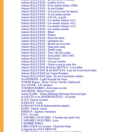
Johnny HALLYDAY - Garden of love
Johnny HALLYDAY - Il est terrible (Optic 2000)
Johnny HALLYDAY - Ja, der Elefant
Johnny HALLYDAY - Je la croise tous les matins
Johnny HALLYDAY - Je n'ai jamais pleuré
Johnny HALLYDAY - LEGAL, le goût
Johnny HALLYDAY - Les années Johnny vol.1
Johnny HALLYDAY - Les années Johnny vol.2
Johnny HALLYDAY - Les années Johnny vol.3
Johnny HALLYDAY - Les tendres années
Johnny HALLYDAY - Marie
Johnny HALLYDAY - Pardon
Johnny HALLYDAY - Partie de cartes
Johnny HALLYDAY - Quelques cris
Johnny HALLYDAY - Rouler sur la rivière
Johnny HALLYDAY - Sang pour sang
Johnny HALLYDAY - Tender years
Johnny HALLYDAY - They call him a man
Johnny HALLYDAY - Tout public 1962-1992
Johnny HALLYDAY - Tutti frutti
Johnny HALLYDAY - Un jour viendra
Johnny HALLYDAY - Voyez ce que je veux dire
Johnny HALLYDAY & Kathy MATTEA - Love affair
Johnny HALLYDAY & the RATTLES - Lass die Leute doch reden
Johnny HALLYDAY par Vogue Hommes
Johnny HALLYDAY parle - 65 mn d'entretiens inédits
Jon HOPKINS - Light through the veins
JOSEPH Pepino - Ha ha ! No no ! He He ! [dédicacé]
Joss STONE - LP1 advance
JUKEBOX BABIES - Électrique ou rien
Julie REINS - Reine d'un jour
Julien CLERC - Julien déménage électrique & acoustique
JULIETTE et les INDÉPENDANTS - 14 juillet
K.O.D. Chacun sa route
KARAJAN - Gold
KARAJAN GOLD demonstration sampler
KORN - Family values
KRISIUN - Ageless venomous
KYO - Je cours
L'AFFAIRE LOUIS TRIO - L'homme aux mille vies
L'AFFAIRE LOUIS TRIO - Loin
L'HOMME PARLE
la BELGIQUE est un pays - Chantons belge
la légende du GOLF DROUOT