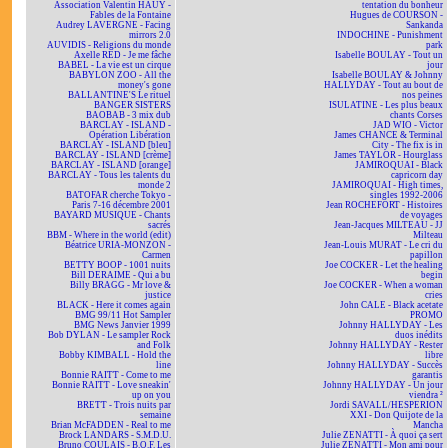
Association Valentin HAÜY -
tentation du bonheur
Fables de la Fontaine
Hugues de COURSON -
Audrey LAVERGNE - Facing
Sankanda
mirrors 2.0
INDOCHINE - Punishment
AUVIDIS - Religions du monde
park
Axelle RED - Je me fâche
Isabelle BOULAY - Tout un
BABEL - La vie est un cirque
jour
BABYLON ZOO - All the
Isabelle BOULAY & Johnny
money's gone
HALLYDAY - Tout au bout de
BALLANTINE'S Le rituel
nos peines
BANGER SISTERS
ISULATINE - Les plus beaux
BAOBAB - 3 mix dub
chants Corses
BARCLAY - ISLAND -
JAD WIO - Victor
Opération Libération
James CHANCE & Terminal
BARCLAY - ISLAND [bleu]
City - The fix is in
BARCLAY - ISLAND [crème]
James TAYLOR - Hourglass
BARCLAY - ISLAND [orange]
JAMIROQUAI - Black
BARCLAY - Tous les talents du
capricorn day
monde 2
JAMIROQUAI - High times,
BATOFAR cherche Tokyo -
singles 1992-2006
Paris 7-16 décembre 2001
Jean ROCHEFORT - Histoires
BAYARD MUSIQUE - Chants
de voyages
sacrés
Jean-Jacques MILTEAU - JJ
BBM - Where in the world (edit)
Milteau
Béatrice URIA-MONZON -
Jean-Louis MURAT - Le cri du
Carmen
papillon
BETTY BOOP - 1001 nuits
Joe COCKER - Let the healing
Bill DERAIME - Qui a bu
begin
Billy BRAGG - Mr love &
Joe COCKER - When a woman
justice
cries
BLACK - Here it comes again
John CALE - Black acetate
BMG 99/11 Hot Sampler
PROMO
BMG News Janvier 1999
Johnny HALLYDAY - Les
Bob DYLAN - Le sampler Rock
duos inédits
and Folk
Johnny HALLYDAY - Rester
Bobby KIMBALL - Hold the
libre
line
Johnny HALLYDAY - Succès
Bonnie RAITT - Come to me
garantis
Bonnie RAITT - Love sneakin'
Johnny HALLYDAY - Un jour
up on you
viendra ²
BRETT - Trois nuits par
Jordi SAVALL/HESPERION
semaine
XXI - Don Quijote de la
Brian McFADDEN - Real to me
Mancha
Brock LANDARS - S.M.D.U.
Julie ZENATTI - À quoi ça sert
Bruno COULAIS - B.O.F. Les
Julie ZENATTI - Mon ami pour