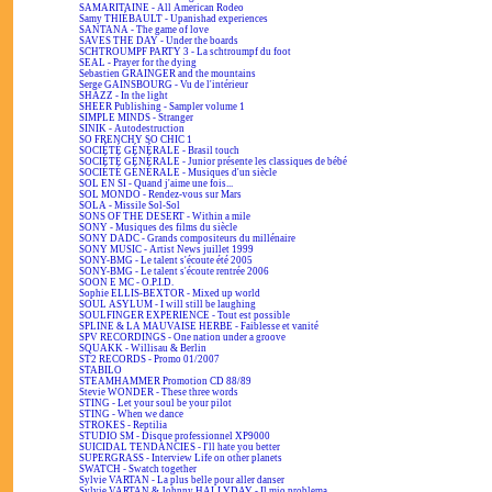
SAMARITAINE - All American Rodeo
Samy THIÉBAULT - Upanishad experiences
SANTANA - The game of love
SAVES THE DAY - Under the boards
SCHTROUMPF PARTY 3 - La schtroumpf du foot
SEAL - Prayer for the dying
Sebastien GRAINGER and the mountains
Serge GAINSBOURG - Vu de l'intérieur
SHAZZ - In the light
SHEER Publishing - Sampler volume 1
SIMPLE MINDS - Stranger
SINIK - Autodestruction
SO FRENCHY SO CHIC 1
SOCIÉTÉ GÉNÉRALE - Brasil touch
SOCIÉTÉ GÉNÉRALE - Junior présente les classiques de bébé
SOCIÉTÉ GÉNÉRALE - Musiques d'un siècle
SOL EN SI - Quand j'aime une fois...
SOL MONDO - Rendez-vous sur Mars
SOLA - Missile Sol-Sol
SONS OF THE DESERT - Within a mile
SONY - Musiques des films du siècle
SONY DADC - Grands compositeurs du millénaire
SONY MUSIC - Artist News juillet 1999
SONY-BMG - Le talent s'écoute été 2005
SONY-BMG - Le talent s'écoute rentrée 2006
SOON E MC - O.P.I.D.
Sophie ELLIS-BEXTOR - Mixed up world
SOUL ASYLUM - I will still be laughing
SOULFINGER EXPERIENCE - Tout est possible
SPLINE & LA MAUVAISE HERBE - Faiblesse et vanité
SPV RECORDINGS - One nation under a groove
SQUAKK - Willisau & Berlin
ST2 RECORDS - Promo 01/2007
STABILO
STEAMHAMMER Promotion CD 88/89
Stevie WONDER - These three words
STING - Let your soul be your pilot
STING - When we dance
STROKES - Reptilia
STUDIO SM - Disque professionnel XP9000
SUICIDAL TENDANCIES - I'll hate you better
SUPERGRASS - Interview Life on other planets
SWATCH - Swatch together
Sylvie VARTAN - La plus belle pour aller danser
Sylvie VARTAN & Johnny HALLYDAY - Il mio problema