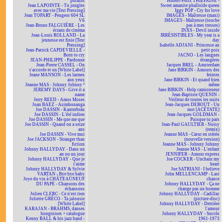
putains
Hubert-Félix THIÉFAINE -
Jean LAPOINTE - Tu jongles
Sweet amanite phalloïde queen
avec ma vie [Test Pressing]
Iggy POP - Cry for love
Jean TOPART - Peugeot 604 SL
IMAGES - Maîtresse (maxi)
V6
IMAGES - Maîtresse (touche
Jean-Bruno FALGUIÈRE - Les
pas à mes tresses)
écrans de cinéma
INXS - Devil inside
Jean-Louis ROLLAND - La
IRRÉSISTIBLES - My year is a
jeunesse est finie [Test
day
Pressing]
Isabelle ADJANI - Princesse au
Jean-Patrick CAPDEVIELLE -
petit pois
Born to cry
JACNO - Les langues
JEAN-PHILIPPE - Pardonne
étrangères
Jean-Pierre CASSEL - On
Jacques BREL - Amsterdam
s'accorde et on [White Label]
Jane BIRKIN - Amours des
Jeane MANSON - Les larmes
feintes
aux yeux
Jane BIRKIN - Et quand bien
Jeanne MAS - Johnny Johnny ²
même
JEREMY DAYS - Give it a
Jane BIRKIN - Help camionneur
name
Jean-Baptiste QUENIN -
Jerry REED - Amos Moses
Veilleur de toutes les nuits
Joan BAEZ - Asimbonanga
Jean-Jacques DEBOUT - Un
Joe DASSIN - Kanterbräu
mot [ACÉTATE]
Joe DASSIN - L'été indien
Jean-Jacques GOLDMAN -
Joe DASSIN - Me que me que
Puisque tu pars
Joe DASSIN - Quand on a seize
Jean-Paul GAULTIER - Noisy
ans
(remix)
Joe DASSIN - Vive moi
Jeanne MAS - Cœur en stéréo
Joe JACKSON - Stranger than
(nouvelle version)
fiction
Jeanne MAS - Johnny Johnny
Johnny HALLYDAY - Dans un
Jeanne MAS - L'enfant
an ou un jour
JENNIFER - Amour express
Johnny HALLYDAY - Que je
Joe COCKER - Unchain my
t'aime
heart
Johnny HALLYDAY & Sylvie
Joe SATRIANI - I believe
VARTAN - Bye bye baby
John MELLENCAMP - Last
Joye du vin à CHÂTEAUNEUF
chance
DU PAPE - Chansons des
Johnny HALLYDAY - Ça ne
échansons
change pas un homme
Julien CLERC - Ce n'est rien
Johnny HALLYDAY - Cadillac
Juliette GRÉCO - Ta jalousie
(picture-disc)
[White Label]
Johnny HALLYDAY - Derrière
KARAJAN - BRAHMS, danses
l'amour
hongroises + catalogue
Johnny HALLYDAY - Succès
Kenny BALL & his jazz band -
1961-1973