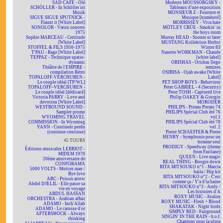
SAD CAFÉ - Olé
Modeste MOUSSORGSKY -
SCHÖLLER - In Schöller ist
Tableaux d'une exposition
Musik
MONSIEUR Z - Fourrure et
SIGUE SIGUE SPUTNICK -
Musique [numéroté]
Flaunt it [White Label]
MORRISSEY - Viva hate
SONOLOR - Vœux sonores
MÖTLEY CRÜE - Smokin' in
1975
the boys room
Sophie MARCEAU - Certitude
Murray HEAD - Sooner or later
[White Label]
MUSTANG Kollektion Herbst
STOFFEL & FILS 1950-1975
Winter 83
T'PAU - Rage [White Label]
Nanette WORKMAN - Chaude
TEPPAZ - Technique spatio-
[white label]
dynamic
ORISHAS - Orishas llego
Théâtre de l'EMPIRE -
remixes
compilation Rétro
OSIBISA - Ojah awake [White
TOPALOFF-VERCHUREN -
Label]
Le couple idéal [TP/WL]
PET SHOP BOYS - Behaviour
TOPALOFF~VERCHUREN -
Peter GABRIEL - 4 (Security)
Le couple idéal [dédicacé]
Peter TOSH - Captured live
Victoria PARRY - Love and
Philip OAKEY & Giorgio
devotion [White Label]
MORODER
WESTBOUND SOUND -
PHILIPS - Promo Promo 74
Sampler promo
PHILIPS Spécial Club été 76
WYOMING TRAVEL
vol.1
COMMISSION - In Wyoming
PHILIPS Spécial Club été 78
YANN - Continent perdu
vol. 2
(continue continue)
Pierre SCHAEFFER & Pierre
HENRY - Symphonie pour un
45 TOURS
homme seul
PRODIGY - Speedway (theme
Éditions musicales LEBRIOT -
from Fastlane)
MIDEM 1970
QUEEN - Live magic
20ème anniversaire de
REAL THING - Boogie down
CONFORAMA
RITA MITSOUKO n°1 - Marcia
5000 VOLTS - Motion man /
baila / Hip kit
Bye love
RITA MITSOUKO n°2 - C'est
ABC - Poison arrow
comme ça / Y'a d'la haine
Abdel DJELIL - Elle passe sa
RITA MITSOUKO n°3 - Andy /
vie en voyage
Les histoires d'A
ABDUL HASSAN
ROXY MUSIC - Avalon
ORCHESTRA - Arabian affair
ROXY MUSIC - Flesh + Blood
ADAMO - Inch'Allah
SHAKATAK - Night birds
ADAMO - Le carosse d'or
SIMPLY RED - Fairground
AFTERSHOCK - Always
SINGIN' IN THE RAIN - b.o.f.
thinking
Chantons sous la pluie