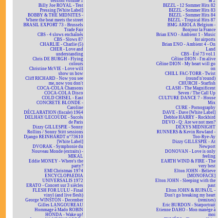
session volume 1
& 2
Billy Joe ROYAL - Test
BIZZL - 12 Sommer Hits 82
Pressing [White Label]
BIZZL - Sommer Hits 83
BOBBY & THE MIDNITES -
BIZZL - Sommer Hits 84
Where the beat meets the street
BIZZL - Tropical Hits 87
BRASIL EXPORT 73 - Brussels
BMG ARIOLA Belgium -
Trade Fair
Bonjour la France
CBS - 4 slows enchaînés
Brian ENO - Ambient 1 - Music
CBS - Slows 87
for airports
CHARLIE - Charlie (5)
Brian ENO - Ambient 4 - On
CHER - Love and
Land
understanding
CBS - Été 73 vol.1
Chris DE BURGH - Flying
Céline DION - I'm alive
colours
Céline DION - My heart will go
Christine McVIE - Love will
on
show us how
CHILL FAC-TORR - Twist
Cliff RICHARD - Now you see
(round'n'round)
me, now you don't
CHURCH - Starfish
COCA-COLA Chansons
CLASH - The Magnificent
COCA-COLA Disco
Seven / The Call Up
COLD CHISEL - East
CULTURE DANCE 7 - House
CONCRETE BLONDE -
Mix
Caroline
CURE - Pornography
DÉCLARATION (fiscale) 1964
DAVE - Dave [White Label]
DELHAY/LECOUDE - Succès
Debbie HARRY - Rockbird
de Paris
DEVO - Q: Are we not men?
Dizzy GILLESPIE - Sonny
DEXYS MIDNIGHT
Rollins / Sonny Stitt sessions
RUNNERS & Kevin Rowland -
Django REINHARDT n°73610
Too-Rye-Ay
[White Label]
Dizzy GILLESPIE - At
DVORAK - Symphonie du
Newport
Nouveau Monde (extraits) -
DONOVAN - Love is only
MIKAL
feeling
Eddie MONEY - Where's the
EARTH WIND & FIRE - The
party?
very best
EMI Christmas 1974
Elton JOHN - Believe
ENCYCLOPAEDIA
[MONOFACE]
UNIVERSALIS 1972
Elton JOHN - Sleeping with the
ERATO - Concert sur 3 siècles
past
FLESH FOR LULU - Final
Elton JOHN & RUPAUL -
vinyl (and live flesh)
Don't go breaking my heart
George WINSTON - December
(remixes)
Gilles LANGOUREAU
Eric BURDON - Starportrait
Hommage à Mado ROBIN
Etienne DAHO - Mon manège à
HONDA - Wake up!
moi