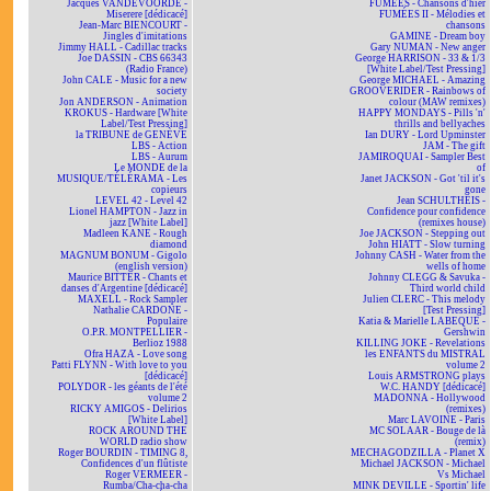
Jacques VANDEVOORDE -
FUMÉES - Chansons d'hier
Miserere [dédicacé]
FUMÉES II - Mélodies et
Jean-Marc BIENCOURT -
chansons
Jingles d'imitations
GAMINE - Dream boy
Jimmy HALL - Cadillac tracks
Gary NUMAN - New anger
Joe DASSIN - CBS 66343
George HARRISON - 33 & 1/3
(Radio France)
[White Label/Test Pressing]
John CALE - Music for a new
George MICHAEL - Amazing
society
GROOVERIDER - Rainbows of
Jon ANDERSON - Animation
colour (MAW remixes)
KROKUS - Hardware [White
HAPPY MONDAYS - Pills 'n'
Label/Test Pressing]
thrills and bellyaches
la TRIBUNE de GENÈVE
Ian DURY - Lord Upminster
LBS - Action
JAM - The gift
LBS - Aurum
JAMIROQUAI - Sampler Best
Le MONDE de la
of
MUSIQUE/TÉLÉRAMA - Les
Janet JACKSON - Got 'til it's
copieurs
gone
LEVEL 42 - Level 42
Jean SCHULTHEIS -
Lionel HAMPTON - Jazz in
Confidence pour confidence
jazz [White Label]
(remixes house)
Madleen KANE - Rough
Joe JACKSON - Stepping out
diamond
John HIATT - Slow turning
MAGNUM BONUM - Gigolo
Johnny CASH - Water from the
(english version)
wells of home
Maurice BITTER - Chants et
Johnny CLEGG & Savuka -
danses d'Argentine [dédicacé]
Third world child
MAXELL - Rock Sampler
Julien CLERC - This melody
Nathalie CARDONE -
[Test Pressing]
Populaire
Katia & Marielle LABEQUE -
O.P.R. MONTPELLIER -
Gershwin
Berlioz 1988
KILLING JOKE - Revelations
Ofra HAZA - Love song
les ENFANTS du MISTRAL
Patti FLYNN - With love to you
volume 2
[dédicacé]
Louis ARMSTRONG plays
POLYDOR - les géants de l'été
W.C. HANDY [dédicacé]
volume 2
MADONNA - Hollywood
RICKY AMIGOS - Delirios
(remixes)
[White Label]
Marc LAVOINE - Paris
ROCK AROUND THE
MC SOLAAR - Bouge de là
WORLD radio show
(remix)
Roger BOURDIN - TIMING 8,
MECHAGODZILLA - Planet X
Confidences d'un flûtiste
Michael JACKSON - Michael
Roger VERMEER -
Vs Michael
Rumba/Cha-cha-cha
MINK DEVILLE - Sportin' life