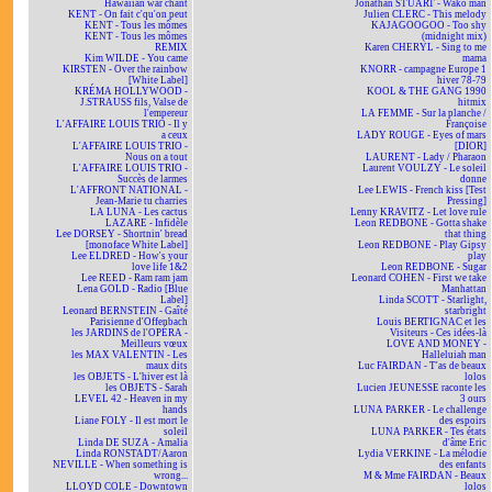
Hawaiian war chant
Jonathan STUART - Wako man
KENT - On fait c'qu'on peut
Julien CLERC - This melody
KENT - Tous les mômes
KAJAGOOGOO - Too shy
KENT - Tous les mômes
(midnight mix)
REMIX
Karen CHERYL - Sing to me
Kim WILDE - You came
mama
KIRSTEN - Over the rainbow
KNORR - campagne Europe 1
[White Label]
hiver 78-79
KRÉMA HOLLYWOOD -
KOOL & THE GANG 1990
J.STRAUSS fils, Valse de
hitmix
l'empereur
LA FEMME - Sur la planche /
L'AFFAIRE LOUIS TRIO - Il y
Françoise
a ceux
LADY ROUGE - Eyes of mars
L'AFFAIRE LOUIS TRIO -
[DIOR]
Nous on a tout
LAURENT - Lady / Pharaon
L'AFFAIRE LOUIS TRIO -
Laurent VOULZY - Le soleil
Succès de larmes
donne
L'AFFRONT NATIONAL -
Lee LEWIS - French kiss [Test
Jean-Marie tu charries
Pressing]
LA LUNA - Les cactus
Lenny KRAVITZ - Let love rule
LAZARE - Infidèle
Leon REDBONE - Gotta shake
Lee DORSEY - Shortnin' bread
that thing
[monoface White Label]
Leon REDBONE - Play Gipsy
Lee ELDRED - How's your
play
love life 1&2
Leon REDBONE - Sugar
Lee REED - Ram ram jam
Leonard COHEN - First we take
Lena GOLD - Radio [Blue
Manhattan
Label]
Linda SCOTT - Starlight,
Leonard BERNSTEIN - Gaîté
starbright
Parisienne d'Offenbach
Louis BERTIGNAC et les
les JARDINS de l'OPÉRA -
Visiteurs - Ces idées-là
Meilleurs vœux
LOVE AND MONEY -
les MAX VALENTIN - Les
Halleluiah man
maux dits
Luc FAIRDAN - T'as de beaux
les OBJETS - L'hiver est là
lolos
les OBJETS - Sarah
Lucien JEUNESSE raconte les
LEVEL 42 - Heaven in my
3 ours
hands
LUNA PARKER - Le challenge
Liane FOLY - Il est mort le
des espoirs
soleil
LUNA PARKER - Tes états
Linda DE SUZA - Amalia
d'âme Eric
Linda RONSTADT/Aaron
Lydia VERKINE - La mélodie
NEVILLE - When something is
des enfants
wrong...
M & Mme FAIRDAN - Beaux
LLOYD COLE - Downtown
lolos