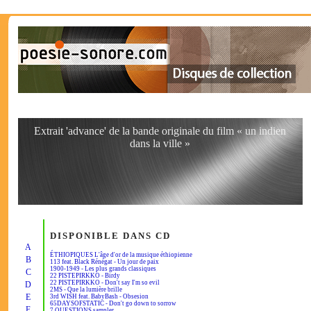
Extrait 'advance' de la bande originale du film « un indien
dans la ville »
DISPONIBLE DANS CD
A
ÉTHIOPIQUES L'âge d'or de la musique éthiopienne
B
113 feat. Black Rénégat - Un jour de paix
1900-1949 - Les plus grands classiques
C
22 PISTEPIRKKO - Birdy
22 PISTEPIRKKO - Don't say I'm so evil
D
2MS - Que la lumière brille
E
3rd WISH feat. BabyBash - Obsesion
65DAYSOFSTATIC - Don't go down to sorrow
F
7 QUESTIONS sampler