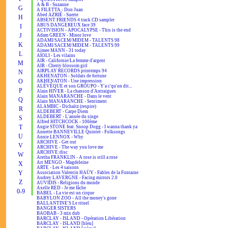
A & B - Suzanne
G
A FILETTA - Don Juan
Abed AZRIÉ - Suerte
H
ABSENT FRIENDS 4 track CD sampler
ABUS DANGEREUX face 39
I
ACTIVISION - APOCALYPSE - This is the end
J
Adam GREEN - Minor love
ADAMI/SACEM/MIDEM - TALENTS 98
K
ADAMI/SACEM/MIDEM - TALENTS 99
Aimee MANN - 31 today
L
AÏOLI - Les vilains
AIR - Californie/La femme d'argent
M
AIR - Cherry blossom girl
AIRPLAY RECORDS printemps 94
N
AKHENATON - Soldats de fortune
O
AKHENATON - Une impression
ALÉVÊQUE et son GROUPO - Y'a c'qu'on dit...
P
Alain HIVER - La chanson d'Antraigues
Alain MANARANCHE - Dans le vent
Q
Alain MANARANCHE - Sentiment
ALAMBIC - Dichaïtz (respire)
R
ALDEBERT - Carpe Diem
ALDEBERT - L'année du singe
S
Alfred HITCHCOCK - 100ème
T
Angie STONE feat. Snoop Dogg - I wanna thank ya
Annette BANNEVILLE Quintet - Folksongs
U
Annie LENNOX - Why
ARCHIVE - Get out
V
ARCHIVE - The way you love me
ARCHIVE:disc
W
Aretha FRANKLIN - A rose is still a rose
Art MENGO - Magdeleine
X
ARTE - Les 4 saisons
Y
Association Valentin HAÜY - Fables de la Fontaine
Audrey LAVERGNE - Facing mirrors 2.0
Z
AUVIDIS - Religions du monde
Axelle RED - Je me fâche
0-9
BABEL - La vie est un cirque
BABYLON ZOO - All the money's gone
BALLANTINE'S Le rituel
BANGER SISTERS
BAOBAB - 3 mix dub
BARCLAY - ISLAND - Opération Libération
BARCLAY - ISLAND [bleu]