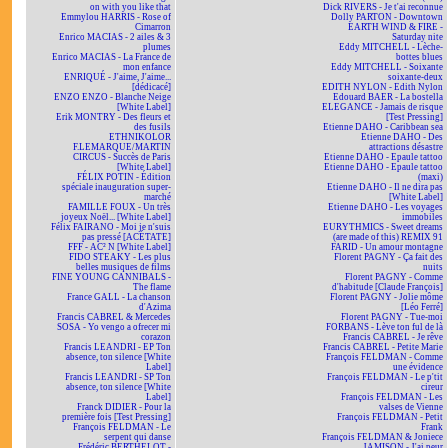
on with you like that
Dick RIVERS - Je t'ai reconnue
Emmylou HARRIS - Rose of
Dolly PARTON - Downtown
Cimarron
EARTH WIND & FIRE -
Enrico MACIAS - 2 ailes & 3
Saturday nite
plumes
Eddy MITCHELL - Lèche-
Enrico MACIAS - La France de
bottes blues
mon enfance
Eddy MITCHELL - Soixante
ENRIQUÉ - J'aime, J'aime...
soixante-deux
[dédicacé]
EDITH NYLON - Edith Nylon
ENZO ENZO - Blanche Neige
Edouard BAER - La bostella
[White Label]
ELEGANCE - Jamais de risque
Erik MONTRY - Des fleurs et
[Test Pressing]
des fusils
Etienne DAHO - Caribbean sea
ETHNIKOLOR
Etienne DAHO - Des
F.LEMARQUE/MARTIN
attractions désastre
CIRCUS - Succès de Paris
Etienne DAHO - Epaule tattoo
[White Label]
Etienne DAHO - Epaule tattoo
FÉLIX POTIN - Édition
(maxi)
spéciale inauguration super-
Etienne DAHO - Il ne dira pas
marché
[White Label]
FAMILLE FOUX - Un très
Etienne DAHO - Les voyages
joyeux Noël... [White Label]
immobiles
Félix FAIRANO - Moi je n'suis
EURYTHMICS - Sweet dreams
pas pressé [ACÉTATE]
(are made of this) REMIX 91
FFF - AC² N [White Label]
FARID - Un amour montagne
FIDO STEAKY - Les plus
Florent PAGNY - Ça fait des
belles musiques de films
nuits
FINE YOUNG CANNIBALS -
Florent PAGNY - Comme
The flame
d'habitude [Claude François]
France GALL - La chanson
Florent PAGNY - Jolie môme
d'Azima
[Léo Ferré]
Francis CABREL & Mercedes
Florent PAGNY - Tue-moi
SOSA - Yo vengo a ofrecer mi
FORBANS - Lève ton ful de là
corazon
Francis CABREL - Je rêve
Francis LEANDRI - EP Ton
Francis CABREL - Petite Marie
absence, ton silence [White
François FELDMAN - Comme
Label]
une évidence
Francis LEANDRI - SP Ton
François FELDMAN - Le p'tit
absence, ton silence [White
cireur
Label]
François FELDMAN - Les
Franck DIDIER - Pour la
valses de Vienne
première fois [Test Pressing]
François FELDMAN - Petit
François FELDMAN - Le
Frank
serpent qui danse
François FELDMAN & Joniece
Frédéric BERTHELOT -
JAMISON - J'ai peur