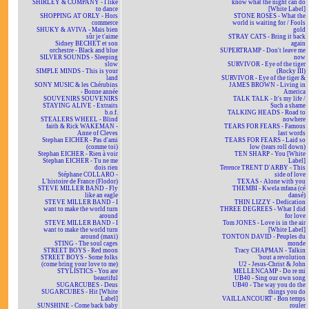
SHIRLEY & COMPANY - I like
know what the night can do
to dance
[White Label]
SHOPPING AT ORLY - Hors
STONE ROSES - What the
commerce
world is waiting for / Fools
SHUKY & AVIVA - Mais bien
gold
sûr je t'aime
STRAY CATS - Bring it back
Sidney BECHET et son
again
orchestre - Black and blue
SUPERTRAMP - Don't leave me
SILVER SOUNDS - Sleeping
now
slow
SURVIVOR - Eye of the tiger
SIMPLE MINDS - This is your
(Rocky III)
land
SURVIVOR - Eye of the tiger &
SONY MUSIC & les Chérubins
JAMES BROWN - Living in
- Bonne année
America
SOUVENIRS SOUVENIRS
TALK TALK - It's my life /
STAYING ALIVE - Extraits
Such a shame
b.o.f.
TALKING HEADS - Road to
STEALERS WHEEL - Blind
nowhere
faith & Rick WAKEMAN -
TEARS FOR FEARS - Famous
Anne of Cleves
last words
Stephan EICHER - Pas d'ami
TEARS FOR FEARS - Laid so
(comme toi)
low (tears roll down)
Stephan EICHER - Rien à voir
TEN SHARP - You [White
Stephan EICHER - Tu ne me
Label]
dois rien
Terence TRENT D'ARBY - This
Stéphane COLLARO -
side of love
L'histoire de France (Flodor)
TEXAS - Alone with you
STEVE MILLER BAND - Fly
THEMBI - Kwela mfana (cé
like an eagle
dansé)
STEVE MILLER BAND - I
THIN LIZZY - Dedication
want to make the world turn
THREE DEGREES - What I did
around
for love
STEVE MILLER BAND - I
Tom JONES - Love is in the air
want to make the world turn
[White Label]
around (maxi)
TONTON DAVID - Peuples du
STING - The soul cages
monde
STREET BOYS - Red moon
Tracy CHAPMAN - Talkin
STREET BOYS - Some folks
'bout a revolution
(come bring your love to me)
U2 - Jesus-Christ & John
STYLISTICS - You are
MELLENCAMP - Do re mi
beautiful
UB40 - Sing our own song
SUGARCUBES - Deus
UB40 - The way you do the
SUGARCUBES - Hit [White
things you do
Label]
VAILLANCOURT - Bon temps
SUNSHINE - Come back baby
rouler