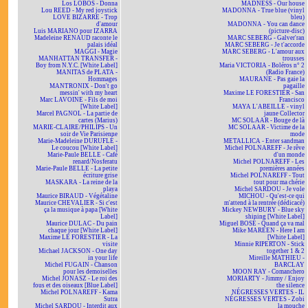
Los LOBOS - Donna
MADNESS - Our house
Lou REED - My red joystick
MADONNA - True blue (vinyl
LOVE BIZARRE - Trop
bleu)
d'amour
MADONNA - You can dance
Luis MARIANO pour IZARRA
(picture-disc)
Madeleine RENAUD raconte le
MARC SEBERG - Galver'ran
palais idéal
MARC SEBERG - Je t'accorde
MAGGI - Magie
MARC SEBERG - L'amour aux
MANHATTAN TRANSFER -
trousses
Boy from N.Y.C. [White Label]
Maria VICTORIA - Boléros n° 2
MANITAS de PLATA -
(Radio France)
Hommages
MAURANE - Pas gaie la
MANTRONIX - Don't go
pagaille
messin' with my heart
Maxime LE FORESTIER - San
Marc LAVOINE - Fils de moi
Francisco
[White Label]
MAYA L'ABEILLE - vinyl
Marcel PAGNOL - La partie de
jaune Collector
cartes (Marius)
MC SOLAAR - Bouge de là
MARIE-CLAIRE/PHILIPS - Un
MC SOLAAR - Victime de la
soir de Vie Parisienne
mode
Marie-Madeleine DURUFLÉ -
METALLICA - Enter sandman
Le coucou [White Label]
Michel POLNAREFF - Je rêve
Marie-Paule BELLE - Café
d'un monde
renard/Nosferatu
Michel POLNAREFF - Les
Marie-Paule BELLE - La petite
premières années
écriture grise
Michel POLNAREFF - Tout
MASKARA - La reine de la
tout pour ma chérie
playa
Michel SARDOU - Je vole
Maurice BIRAUD - Végétaline
MICHOU - Qu'est-ce qui
Maurice CHEVALIER - Si c'est
m'attend à la rentrée (dédicacé)
ça la musique à papa [White
Mickey NEWBURY - Blue sky
Label]
shining [White Label]
Maurice DULAC - Du pain
Miguel BOSÉ - Quand ça va mal
chaque jour [White Label]
Mike MAREEN - Here I am
Maxime LE FORESTIER - La
[White Label]
visite
Minnie RIPERTON - Stick
Michael JACKSON - One day
together 1 & 2
in your life
Mireille MATHIEU -
Michel FUGAIN - Chanson
BARCLAY
pour les demoiselles
MOON RAY - Comanchero
Michel JONASZ - Le roi des
MORIARTY - Jimmy / Enjoy
fous et des oiseaux [Blue Label]
the silence
Michel POLNAREFF - Kama
NÉGRESSES VERTES - IL
Sutra
NÉGRESSES VERTES - Zobi
Michel SARDOU - Interdit aux
la mouche