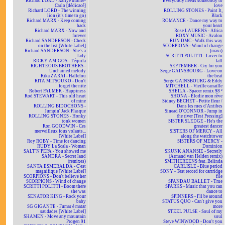
Richard LORD - Rallye Monte-
Everybody needs somebody to
Carlo [dédicacé]
love
Richard LORD - The winning
ROLLING STONES - Paint It,
lion (it's time to go)
Black
Richard MARX - Keep coming
ROMANCE - Dance my way to
back
your heart
Richard MARX - Now and
Rose LAURENS - Africa
forever
ROXY MUSIC - Avalon
Richard SANDERSON - Check
RUN DMC - Walk this way
on the list [White Label]
SCORPIONS - Wind of change
Richard SANDERSON - She's a
(maxi)
lady
SCRITTI POLITTI - Lover to
RICKY AMIGOS - Téquila
fall
RIGHTEOUS BROTHERS -
SEPTEMBER - Cry for you
Unchained melody
Serge GAINSBOURG - Love on
Rika ZARAÏ - Hallelou
the beat
RITA MITSOUKO - Don't
Serge GAINSBOURG & Eddy
forget the nite
MITCHELL - Vieille canaille
Robert PALMER - Happiness
SHEILA - Spacer remix 98 ²
Rod STEWART - This old heart
SHONA - Elodie mon rêve
of mine
Sidney BECHET - Petite fleur /
ROLLING BIDOCHONS -
Dans les rues d'Antibes
Jumpin' Jack Flasque
Sinead O'CONNOR - Jump in
ROLLING STONES - Honky
the river [Test Pressing]
tonk women
SISTER SLEDGE - He's the
Ron GOODWIN - Ces
greatest dancer
merveilleux fous volants...
SISTERS OF MERCY - All
[White Label]
along the watchtower
Roy ROBY - Time for dancing
SISTERS OF MERCY -
RUDY La Scala - Woman
Dominion
SALT'N'PEPA - You showed me
SKUNK ANANSIE - Secretly
SANDRA - Secret land
(Armand van Helden remix)
(remixes)
SMITHEREENS feat. Belinda
SANTA ESMERALDA - C'est
CARLISLE - Blue period
magnifique [White Label]
SONY - Test record for cartridge
SCORPIONS - Don't believe her
file
SCORPIONS - Wind of change
SPANDAU BALLET - True
SCRITTI POLITTI - Boom there
SPARKS - Music that you can
she was
dance to
SENATOR KING - Rock your
SPINNERS - I'll be around
baby
STATUS QUO - Can't give you
SG GIGANTE - Fumar é matar
more
saudades [White Label]
STEEL PULSE - Soul of my
SHAMEN - Move any mountain
soul
Progen 91
Steve WINWOOD - Don't you