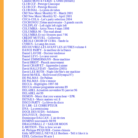
Claudio MONTEVERDI - L'Orfeo (extraits)
CLUB CCF - Prestige Classique
CLUB CCF - Prestige Rossini
CLUB DIAL - Le plein de tubes
CMJ New Music Monthly 91 - March 2001
CMJ New Music Monthly 92 - April 2001
COCA-COLA - Let's party selection 2004
COCHONOU 25ème anniversaire - 3 grands succès
COLDPLAY - Left right left right left
COLUMBIA - Artist News 4 mars 1998
COLUMBIA 96 - The road ahead
COLUMBIA Et toi t'écoutes quoi ? 96
CRÉDIT MUTUEL - Collection
CRÉOLE CHOIR OF CUBA - Tande-la
CYRIUS - Le sang des roses
DÉCOUVREZ-LES AVANT LES AUTRES volume 4
DANCE PARTY - le meilleur de la Dance
Daniel LAVOIE - Docteur tendresse
Daniel LEVI - Le cœur ouvert
Daniel ZIMMERMANN - Bone machine
David BRIOT - Phonik mouvement
David CHARVET - Apprendre à aimer
David HALLYDAY - Satellite (2005)
David LEE ROTH - Night life/She's my machine
David McNEIL - Hollywood (Olympia 97)
DE PALMAS - De Palmas
DE PALMAS - Elle s'ennuie
DECCA - Highlights 1997-98
DECCA release programme autumn 89
DELABEL Actualités novembre 95 janvier 96
DELABEL été 99
DEMON - Music that you wanna hear + EPK
DETAILS - Music matters vol. 8
DISCO PARTY - La fièvre du disco
DJ LBR - LE CORRUPTEUR
DNA - La serenissima
DOCK DES SUDS - Solidaires
DOLIVEUX - Doliveux
Dominique DALCAN - L'air de rien
DOMINO nouveautés 98/99
DRAGONBALL Z + SAILOR MOON
E-MOTION - This is how we are
éd. Philippe PICQUIER - Contes chinois
Eddy MITCHELL/NEVILLE Brothers - Tell it like it is
EDEL Collection 96 acte 1