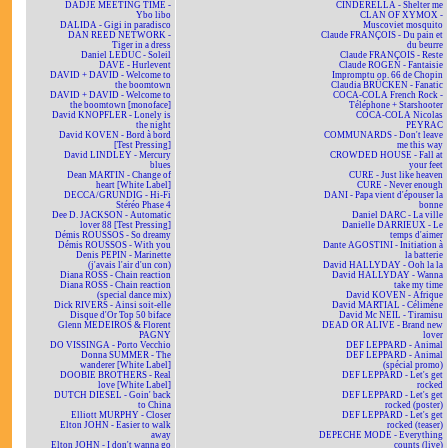
DADJE MEETING TIME -
CINDERELLA - Shelter me
Ybo libo
CLAN OF XYMOX -
DALIDA - Gigi in paradisco
Muscoviet mosquito
DAN REED NETWORK -
Claude FRANÇOIS - Du pain et
Tiger in a dress
du beurre
Daniel LEDUC - Soleil
Claude FRANÇOIS - Reste
DAVE - Hurlevent
Claude ROGEN - Fantaisie
DAVID + DAVID - Welcome to
Impromptu op. 66 de Chopin
the boomtown
Claudia BRÜCKEN - Fanatic
DAVID + DAVID - Welcome to
COCA-COLA French Rock -
the boomtown [monoface]
Téléphone + Starshooter
David KNOPFLER - Lonely is
COCA-COLA Nicolas
the night
PEYRAC
David KOVEN - Bord à bord
COMMUNARDS - Don't leave
[Test Pressing]
me this way
David LINDLEY - Mercury
CROWDED HOUSE - Fall at
blues
your feet
Dean MARTIN - Change of
CURE - Just like heaven
heart [White Label]
CURE - Never enough
DECCA/GRUNDIG - Hi-Fi
DANI - Papa vient d'épouser la
Stéréo Phase 4
bonne
Dee D. JACKSON - Automatic
Daniel DARC - La ville
lover 88 [Test Pressing]
Danielle DARRIEUX - Le
Démis ROUSSOS - So dreamy
temps d'aimer
Démis ROUSSOS - With you
Dante AGOSTINI - Initiation à
Denis PEPIN - Marinette
la batterie
(j'avais l'air d'un con)
David HALLYDAY - Ooh la la
Diana ROSS - Chain reaction
David HALLYDAY - Wanna
Diana ROSS - Chain reaction
take my time
(special dance mix)
David KOVEN - Afrique
Dick RIVERS - Ainsi soit-elle
David MARTIAL - Célimène
Disque d'Or Top 50 biface
David Mc NEIL - Tiramisu
Glenn MEDEIROS & Florent
DEAD OR ALIVE - Brand new
PAGNY
lover
DO VISSINGA - Porto Vecchio
DEF LEPPARD - Animal
Donna SUMMER - The
DEF LEPPARD - Animal
wanderer [White Label]
(spécial promo)
DOOBIE BROTHERS - Real
DEF LEPPARD - Let's get
love [White Label]
rocked
DUTCH DIESEL - Goin' back
DEF LEPPARD - Let's get
to China
rocked (poster)
Elliott MURPHY - Closer
DEF LEPPARD - Let's get
Elton JOHN - Easier to walk
rocked (teaser)
away
DEPECHE MODE - Everything
Elton JOHN - I don't wanna go
counts (live)