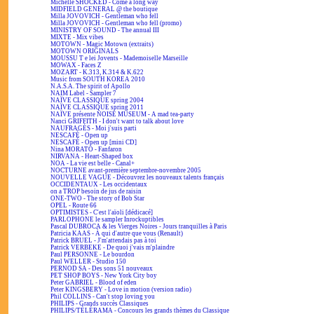
Michelle SHOCKED - Come a long way
MIDFIELD GENERAL @ the boutique
Milla JOVOVICH - Gentleman who fell
Milla JOVOVICH - Gentleman who fell (promo)
MINISTRY OF SOUND - The annual III
MIXTE - Mix vibes
MOTOWN - Magic Motown (extraits)
MOTOWN ORIGINALS
MOUSSU T e lei Jovents - Mademoiselle Marseille
MOWAX - Faces Z
MOZART - K.313, K.314 & K.622
Music from SOUTH KOREA 2010
N.A.S.A. The spirit of Apollo
NAIM Label - Sampler 7
NAÏVE CLASSIQUE spring 2004
NAÏVE CLASSIQUE spring 2011
NAÏVE présente NOISE MUSEUM - A mad tea-party
Nanci GRIFFITH - I don't want to talk about love
NAUFRAGÉS - Moi j'suis parti
NESCAFÉ - Open up
NESCAFÉ - Open up [mini CD]
Nina MORATO - Fanfaron
NIRVANA - Heart-Shaped box
NOA - La vie est belle - Canal+
NOCTURNE avant-première septembre-novembre 2005
NOUVELLE VAGUE - Découvrez les nouveaux talents français
OCCIDENTAUX - Les occidentaux
on a TROP besoin de jus de raisin
ONE-TWO - The story of Bob Star
OPEL - Route 66
OPTIMISTES - C'est l'aïoli [dédicacé]
PARLOPHONE le sampler Inrockuptibles
Pascal DUBROCA & les Vierges Noires - Jours tranquilles à Paris
Patricia KAAS - À qui d'autre que vous (Renault)
Patrick BRUEL - J'm'attendais pas à toi
Patrick VERBEKE - De quoi j'vais m'plaindre
Paul PERSONNE - Le bourdon
Paul WELLER - Studio 150
PERNOD SA - Des sons 51 nouveaux
PET SHOP BOYS - New York City boy
Peter GABRIEL - Blood of eden
Peter KINGSBERY - Love in motion (version radio)
Phil COLLINS - Can't stop loving you
PHILIPS - Grands succès Classiques
PHILIPS/TÉLÉRAMA - Concours les grands thèmes du Classique