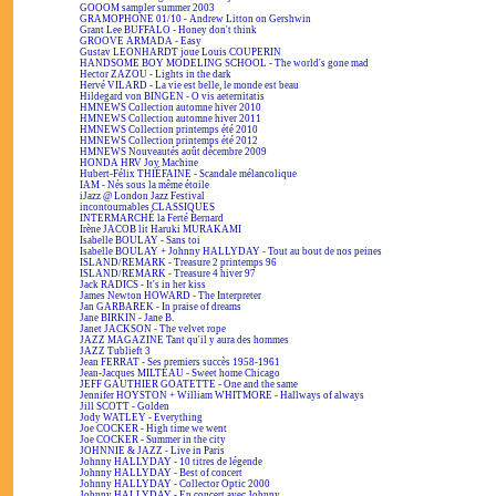
GOOOM sampler summer 2003
GRAMOPHONE 01/10 - Andrew Litton on Gershwin
Grant Lee BUFFALO - Honey don't think
GROOVE ARMADA - Easy
Gustav LEONHARDT joue Louis COUPERIN
HANDSOME BOY MODELING SCHOOL - The world's gone mad
Hector ZAZOU - Lights in the dark
Hervé VILARD - La vie est belle, le monde est beau
Hildegard von BINGEN - O vis aeternitatis
HMNEWS Collection automne hiver 2010
HMNEWS Collection automne hiver 2011
HMNEWS Collection printemps été 2010
HMNEWS Collection printemps été 2012
HMNEWS Nouveautés août décembre 2009
HONDA HRV Joy Machine
Hubert-Félix THIÉFAINE - Scandale mélancolique
IAM - Nés sous la même étoile
iJazz @ London Jazz Festival
incontournables CLASSIQUES
INTERMARCHÉ la Ferté Bernard
Irène JACOB lit Haruki MURAKAMI
Isabelle BOULAY - Sans toi
Isabelle BOULAY + Johnny HALLYDAY - Tout au bout de nos peines
ISLAND/REMARK - Treasure 2 printemps 96
ISLAND/REMARK - Treasure 4 hiver 97
Jack RADICS - It's in her kiss
James Newton HOWARD - The Interpreter
Jan GARBAREK - In praise of dreams
Jane BIRKIN - Jane B.
Janet JACKSON - The velvet rope
JAZZ MAGAZINE Tant qu'il y aura des hommes
JAZZ Tublieft 3
Jean FERRAT - Ses premiers succès 1958-1961
Jean-Jacques MILTEAU - Sweet home Chicago
JEFF GAUTHIER GOATETTE - One and the same
Jennifer HOYSTON + William WHITMORE - Hallways of always
Jill SCOTT - Golden
Jody WATLEY - Everything
Joe COCKER - High time we went
Joe COCKER - Summer in the city
JOHNNIE & JAZZ - Live in Paris
Johnny HALLYDAY - 10 titres de légende
Johnny HALLYDAY - Best of concert
Johnny HALLYDAY - Collector Optic 2000
Johnny HALLYDAY - En concert avec Johnny