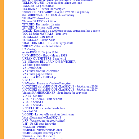
TÉLÉPOPMUSIK - Da hoola (hoola hop version)
TANGER - Le petit soldat
TECHNIKART french tour sampler
Terence TRENT D'ARBY - Do you love me like you say
the GUIDE/the GUARDIAN - Glastonbury
THERAPY - Nowhere
Thomas DARMON - 4 titres
TITANIC - Destination disaster
TITANIC - My heart will go on
Tom ZÉ - Estudando o pagode (na opereta segregamulher e amor)
TOOTS & the MAYTALS - True love
TOTALGAZ - Jazz Bossa
TOTALGAZ - Latino Salsa
TRACTION AILLEURS - Faut qu'ça roule
TRICKY - The B-side collection
U2 - Vertigo
un été ROSEBUD - juin 1994
UNO MUNDO - Happy Mundo 1995
URBAN OUTFITTERS - Sampler 11
V2 - Sélection BELLA UNION & WICHITA
V2 finest pop selection
V2 Rentrée 2005
V2's finest electronic selection
V2's finest pop selection
VANILLA ICE - RollEmUp
VEGAS
VF-Version Française - Variété Française
VICTOIRES de la MUSIQUE CLASSIQUE - Révélations 2006
VICTOIRES de la MUSIQUE CLASSIQUE - Révélations 2007
Vincent KAMBOUCHNER - Soundtrack for souvenirs
VINES - Get free
VIRGIN FRANCE - Plus de bruit
VIRGIN Sound 4
VIRGIN Sound 5
VITTELLOISE - Les bulles de l'été
Viva SALSA
VOGUE - La nouvelle musique brésilienne
Vous allez aimer le CLASSIQUE
VRP - Vacances prolongées [coffret]
VSF - Un CD pour leurs vies
WAGNER - Parsifal
WARNER - Summersounds 2000
WARP - Sampler Printemps 2001
Warren G - I shot the sheriff