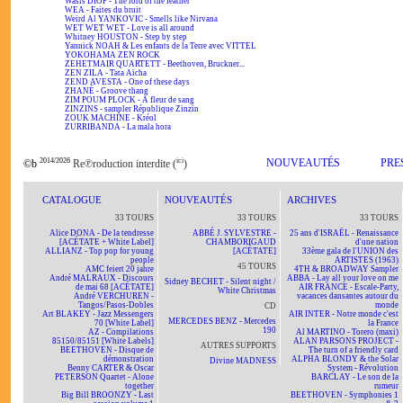
Wasis DIOP - The lord of the feather
WEA - Faites du bruit
Weird Al YANKOVIC - Smells like Nirvana
WET WET WET - Love is all around
Whitney HOUSTON - Step by step
Yannick NOAH & Les enfants de la Terre avec VITTEL
YOKOHAMA ZEN ROCK
ZEHETMAIR QUARTETT - Beethoven, Bruckner...
ZEN ZILA - Tata Aïcha
ZEND AVESTA - One of these days
ZHANÉ - Groove thang
ZIM POUM PLOCK - A fleur de sang
ZINZINS - sampler République Zinzin
ZOUK MACHINE - Kréol
ZURRIBANDA - La mala hora
2014/2026
ici
NOUVEAUTÉS
PRE
©b
Re℗roduction interdite (
)
CATALOGUE
NOUVEAUTÉS
ARCHIVES
33 TOURS
33 TOURS
33 TOURS
Alice DONA - De la tendresse
ABBÉ J. SYLVESTRE -
25 ans d'ISRAËL - Renaissance
[ACÉTATE + White Label]
CHAMBORIGAUD
d'une nation
ALLIANZ - Top pop for young
[ACÉTATE]
33ème gala de l'UNION des
people
ARTISTES (1963)
45 TOURS
AMC feiert 20 jahre
4TH & BROADWAY Sampler
André MALRAUX - Discours
ABBA - Lay all your love on me
Sidney BECHET - Silent night /
de mai 68 [ACÉTATE]
AIR FRANCE - Escale-Party,
White Christmas
André VERCHUREN -
vacances dansantes autour du
Tangos/Pasos-Dobles
monde
CD
Art BLAKEY - Jazz Messengers
AIR INTER - Notre monde c'est
MERCEDES BENZ - Mercedes
70 [White Label]
la France
190
AZ - Compilations
Al MARTINO - Torero (maxi)
85150/85151 [White Labels]
ALAN PARSONS PROJECT -
AUTRES SUPPORTS
BEETHOVEN - Disque de
The turn of a friendly card
démonstration
ALPHA BLONDY & the Solar
Divine MADNESS
Benny CARTER & Oscar
System - Révolution
PETERSON Quartet - Alone
BARCLAY - Le son de la
together
rumeur
Big Bill BROONZY - Last
BEETHOVEN - Symphonies 1