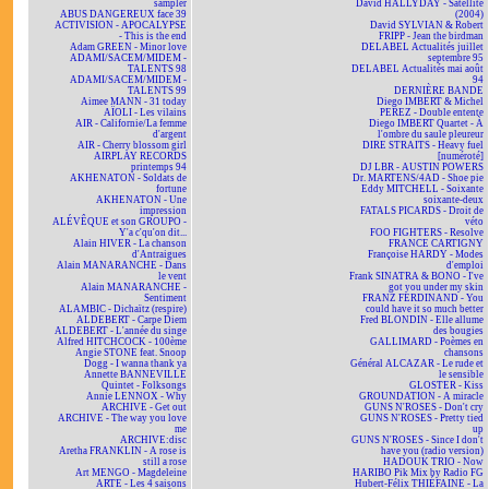
sampler
David HALLYDAY - Satellite
ABUS DANGEREUX face 39
(2004)
ACTIVISION - APOCALYPSE
David SYLVIAN & Robert
- This is the end
FRIPP - Jean the birdman
Adam GREEN - Minor love
DELABEL Actualités juillet
ADAMI/SACEM/MIDEM -
septembre 95
TALENTS 98
DELABEL Actualités mai août
ADAMI/SACEM/MIDEM -
94
TALENTS 99
DERNIÈRE BANDE
Aimee MANN - 31 today
Diego IMBERT & Michel
AÏOLI - Les vilains
PEREZ - Double entente
AIR - Californie/La femme
Diego IMBERT Quartet - À
d'argent
l'ombre du saule pleureur
AIR - Cherry blossom girl
DIRE STRAITS - Heavy fuel
AIRPLAY RECORDS
[numéroté]
printemps 94
DJ LBR - AUSTIN POWERS
AKHENATON - Soldats de
Dr. MARTENS/4AD - Shoe pie
fortune
Eddy MITCHELL - Soixante
AKHENATON - Une
soixante-deux
impression
FATALS PICARDS - Droit de
ALÉVÊQUE et son GROUPO -
véto
Y'a c'qu'on dit...
FOO FIGHTERS - Resolve
Alain HIVER - La chanson
FRANCE CARTIGNY
d'Antraigues
Françoise HARDY - Modes
Alain MANARANCHE - Dans
d'emploi
le vent
Frank SINATRA & BONO - I've
Alain MANARANCHE -
got you under my skin
Sentiment
FRANZ FERDINAND - You
ALAMBIC - Dichaïtz (respire)
could have it so much better
ALDEBERT - Carpe Diem
Fred BLONDIN - Elle allume
ALDEBERT - L'année du singe
des bougies
Alfred HITCHCOCK - 100ème
GALLIMARD - Poèmes en
Angie STONE feat. Snoop
chansons
Dogg - I wanna thank ya
Général ALCAZAR - Le rude et
Annette BANNEVILLE
le sensible
Quintet - Folksongs
GLOSTER - Kiss
Annie LENNOX - Why
GROUNDATION - A miracle
ARCHIVE - Get out
GUNS N'ROSES - Don't cry
ARCHIVE - The way you love
GUNS N'ROSES - Pretty tied
me
up
ARCHIVE:disc
GUNS N'ROSES - Since I don't
Aretha FRANKLIN - A rose is
have you (radio version)
still a rose
HADOUK TRIO - Now
Art MENGO - Magdeleine
HARIBO Pik Mix by Radio FG
ARTE - Les 4 saisons
Hubert-Félix THIÉFAINE - La