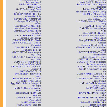
Privilège [maxi]
Frankie SMITH - The auction
Frédéric BERTHELOT -
Freddie MERCURY - The great
Privilège [SP]
pretender
G-I JOE - (I'm sorry) Don't
Frédéric CHATEAU - Le
worry tonite
malheur des uns... [White Label]
GÉNÉRATION 60 - Hits des
FREEMEN - Military beat
années 60 (1 & 2)
(strumentale)
Gary MOORE - After the war
FULL METAL HITS
Georges BRASSENS - Le
GÉLOU - Salomé E.P. [White
fantôme
Label]
Gérard BLANCHARD - Elle
GAMINE - Le voyage
voulait revoir sa Normandie
GAROU - Je n'attendais que
Gérard BLANCHARD - Rock
vous
Amadour
Gary MOORE - One day
GIANTS OF ROCK - Little
Gary NUMAN - We are glass
Richard & Carl Perkins
[White Label]
GIBSON BROTHERS - Sheela
George MICHAEL - Careless
Gilles VIGNEAULT - I went to
whisper
the market
George MICHAEL - Older
Glenn MEDEIROS - Lonely
Gérard BLANC - Du soleil dans
won't leave me alone
la nuit
GOD'S GIFT - Love to see you
GETZ/GILBERTO - The girl
cry (1304)
from Ipanema
GOD'S GIFT - Love to see you
Gilbert BÉCAUD - Désirée
cry (1314)
GIPSY KINGS - Djobi, djoba
GOD'S GIFT - Would you do
GOGOL 1er - Voilà des paroles
that for me [White Label]
faciles à comprendre
GRUNDIG/DECCA - Concours
GOLD - Laissez-nous chanter
Cosmos 70
GOLD - Tropicana / T'es pas
HOLLYWOOD CLUB
fou
ORCHESTRA - Hollywood
GUNS N'ROSES - Knockin' on
party
heaven's door
Hubert MANDRIN - Si j'avais
GUNS N'ROSES - Sweet child
des dollars [White Label]
o'mine (remix)
Iggy POP - Livin' on the edge of
HALL & OATES - Maneater
the night
[White Label]
IMAGES - Quand la musique
HAPPY MONDAYS -
tourne
Hallelujah
Isabelle MAYEREAU - Les
HAPPY MONDAYS - Kinky
mouches
afro
Jacques YVART - Le phare
HAPPY MONDAYS - Step on
[White Label]
(US Mix)
JAMES - Come home
Hubert-Félix THIÉFAINE -
Jean GUIDONI - Tous des
Precox ejaculator