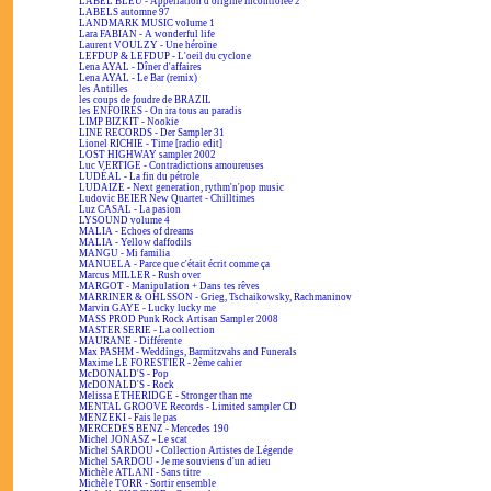
LABEL BLEU - Appellation d'origine incontrôlée 2
LABELS automne 97
LANDMARK MUSIC volume 1
Lara FABIAN - A wonderful life
Laurent VOULZY - Une héroïne
LEFDUP & LEFDUP - L'oeil du cyclone
Lena AYAL - Dîner d'affaires
Lena AYAL - Le Bar (remix)
les Antilles
les coups de foudre de BRAZIL
les ENFOIRÉS - On ira tous au paradis
LIMP BIZKIT - Nookie
LINE RECORDS - Der Sampler 31
Lionel RICHIE - Time [radio edit]
LOST HIGHWAY sampler 2002
Luc VERTIGE - Contradictions amoureuses
LUDÉAL - La fin du pétrole
LUDAIZE - Next generation, rythm'n'pop music
Ludovic BEIER New Quartet - Chilltimes
Luz CASAL - La pasion
LYSOUND volume 4
MALIA - Echoes of dreams
MALIA - Yellow daffodils
MANGU - Mi familia
MANUELA - Parce que c'était écrit comme ça
Marcus MILLER - Rush over
MARGOT - Manipulation + Dans tes rêves
MARRINER & OHLSSON - Grieg, Tschaikowsky, Rachmaninov
Marvin GAYE - Lucky lucky me
MASS PROD Punk Rock Artisan Sampler 2008
MASTER SERIE - La collection
MAURANE - Différente
Max PASHM - Weddings, Barmitzvahs and Funerals
Maxime LE FORESTIER - 2ème cahier
McDONALD'S - Pop
McDONALD'S - Rock
Melissa ETHERIDGE - Stronger than me
MENTAL GROOVE Records - Limited sampler CD
MENZEKI - Fais le pas
MERCEDES BENZ - Mercedes 190
Michel JONASZ - Le scat
Michel SARDOU - Collection Artistes de Légende
Michel SARDOU - Je me souviens d'un adieu
Michèle ATLANI - Sans titre
Michèle TORR - Sortir ensemble