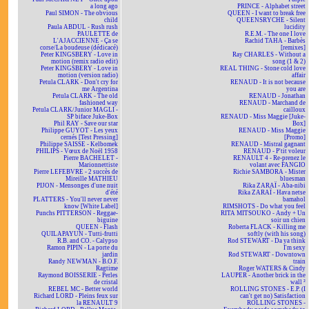
a long ago
PRINCE - Alphabet street
Paul SIMON - The obvious
QUEEN - I want to break free
child
QUEENSRYCHE - Silent
Paula ABDUL - Rush rush
lucidity
PAULETTE de
R.E.M. - The one I love
L'AJACCIENNE - Ça se
Rachid TAHA - Barbès
corse/La boudeuse (dédicacé)
[remixes]
Peter KINGSBERY - Love in
Ray CHARLES - Without a
motion (remix radio edit)
song (1 & 2)
Peter KINGSBERY - Love in
REAL THING - Stone cold love
motion (version radio)
affair
Petula CLARK - Don't cry for
RENAUD - It is not because
me Argentina
you are
Petula CLARK - The old
RENAUD - Jonathan
fashioned way
RENAUD - Marchand de
Petula CLARK/Junior MAGLI -
cailloux
SP biface Juke-Box
RENAUD - Miss Maggie [Juke-
Phil RAY - Save our star
Box]
Philippe GUYOT - Les yeux
RENAUD - Miss Maggie
cernés [Test Pressing]
[Promo]
Philippe SAISSE - Kelbomek
RENAUD - Mistral gagnant
PHILIPS - Vœux de Noël 1958
RENAUD - P'tit voleur
Pierre BACHELET -
RENAULT 4 - Re-prenez le
Marionnettiste
volant avec FANGIO
Pierre LEFEBVRE - 2 succès de
Richie SAMBORA - Mister
Mireille MATHIEU
bluesman
PIJON - Mensonges d'une nuit
Rika ZARAÏ - Aba-nibi
d'été
Rika ZARAÏ - Hava netse
PLATTERS - You'll never never
bamahol
know [White Label]
RIMSHOTS - Do what you feel
Punchs PITTERSON - Reggae-
RITA MITSOUKO - Andy + Un
biguine
soir un chien
QUEEN - Flash
Roberta FLACK - Killing me
QUILAPAYUN - Tutti-frutti
softly (with his song)
R.B. and CO. - Calypso
Rod STEWART - Da ya think
Ramon PIPIN - La porte du
I'm sexy
jardin
Rod STEWART - Downtown
Randy NEWMAN - B.O.F.
train
Ragtime
Roger WATERS & Cindy
Raymond BOISSERIE - Perles
LAUPER - Another brick in the
de cristal
wall ²
REBEL MC - Better world
ROLLING STONES - E.P. (I
Richard LORD - Pleins feux sur
can't get no) Satisfaction
la RENAULT 9
ROLLING STONES -