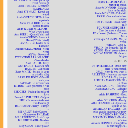
Al JARREAU - Never givin' up
Sophie ELLIS-BEXTOR -
[Test Pressing]
Mixed up world
Alain TURBAN - Mystique
Steve WINWOOD - Talking
[DÉDICACÉ]
back to the night
Amii STEWART - Knock on
Stevie WONDER - Coldchill
wood
TAXXI - Sex and suburban
André VERCHUREN - Alma
suicide
española
Tina TURNER - Break every
André VERCHUREN - Un
rule
certain frisson
TOURNÉE d'ENFOIRÉS -
Andy & David WILLIAMS -
C'est des mecs y chantent
What's your name
U2 - Lemon (Perfecto + Trance
Ann SOREL - Quand j'ai si mal
Mix)
Annie CORDY - Le rock à
Véronique SANSON - Moi, le
Médor [White Label]
venin
ANTAR - Les Fables de la
VIRGIN - Club 82
Fontaine
VIRGIN - les Must de l'été 86
Antoine GIACOMONI - Vieni
YAZOO - Don't go (re-mixes)
vieni
YOUNG MICHELIN - Je suis
ANYA - One word
fatigué
ATTENTION À LA MARCHE
- Slow d'enfer
45 TOURS
Axel BAUER - Jessy
Axel BAUER - L'arc-en-ciel
22 PISTEPIRKKO - Don't play
BARGES - La pitxuri
cello / Frankenstein
Barry WHITE - Put me in your
2PAC - How do you want it
mix (radio edit)
ABLETTES - Jeunesse sauvage
BASSLINE BOYS - We will
ADIDAS - Sky jumper
rock you
AFRICAN MAGIC COMBO -
BATTIATO - Cuccurucucu
La chica
BB DOC - Lolo ganzaman / Nul
Alain BASHUNG - Élégance
edge
Alain BASHUNG - Madame
BEE GEES - Paying the price of
rêve
love
Alain BASHUNG - Osez
Bernard LAVILLIERS - Saïgon
Joséphine
BIBIE - En souvenir de moi
Alain SOUCHON - Dandy
[Pré-Planning]
Alfio SCANDURRA - Qu'est-ce
BIG T Scotch whisky - Europe
qui ne va pas
1
AMERICAN BALLADS - Les
Bill HALEY & the Comets -
plus grands moments Country
Chaussettes PHILDAR
ANDERSON BRUFORD
Bill LABOUNTY - Livin'it up
WAKEMAN HOWE - Brother
Bill PRITCHARD - Number
of mine
five
Antoine DONNET - Fais gaffe à
Billy SWAN - Lover please
ce que tu penses...