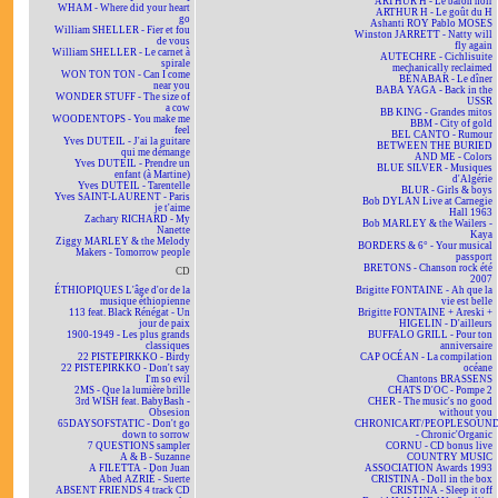
ARTHUR H - Le baron noir
WHAM - Where did your heart
ARTHUR H - Le goût du H
go
Ashanti ROY Pablo MOSES
William SHELLER - Fier et fou
Winston JARRETT - Natty will
de vous
fly again
William SHELLER - Le carnet à
AUTECHRE - Cichlisuite
spirale
mechanically reclaimed
WON TON TON - Can I come
BÉNABAR - Le dîner
near you
BABA YAGA - Back in the
WONDER STUFF - The size of
USSR
a cow
BB KING - Grandes mitos
WOODENTOPS - You make me
BBM - City of gold
feel
BEL CANTO - Rumour
Yves DUTEIL - J'ai la guitare
BETWEEN THE BURIED
qui me démange
AND ME - Colors
Yves DUTEIL - Prendre un
BLUE SILVER - Musiques
enfant (à Martine)
d'Algérie
Yves DUTEIL - Tarentelle
BLUR - Girls & boys
Yves SAINT-LAURENT - Paris
Bob DYLAN Live at Carnegie
je t'aime
Hall 1963
Zachary RICHARD - My
Bob MARLEY & the Wailers -
Nanette
Kaya
Ziggy MARLEY & the Melody
BORDERS & 6° - Your musical
Makers - Tomorrow people
passport
BRETONS - Chanson rock été
CD
2007
ÉTHIOPIQUES L'âge d'or de la
Brigitte FONTAINE - Ah que la
musique éthiopienne
vie est belle
113 feat. Black Rénégat - Un
Brigitte FONTAINE + Areski +
jour de paix
HIGELIN - D'ailleurs
1900-1949 - Les plus grands
BUFFALO GRILL - Pour ton
classiques
anniversaire
22 PISTEPIRKKO - Birdy
CAP OCÉAN - La compilation
22 PISTEPIRKKO - Don't say
océane
I'm so evil
Chantons BRASSENS
2MS - Que la lumière brille
CHATS D'OC - Pompe 2
3rd WISH feat. BabyBash -
CHER - The music's no good
Obsesion
without you
65DAYSOFSTATIC - Don't go
CHRONICART/PEOPLESOUN
down to sorrow
- Chronic'Organic
7 QUESTIONS sampler
CORNU - CD bonus live
A & B - Suzanne
COUNTRY MUSIC
A FILETTA - Don Juan
ASSOCIATION Awards 1993
Abed AZRIÉ - Suerte
CRISTINA - Doll in the box
ABSENT FRIENDS 4 track CD
CRISTINA - Sleep it off