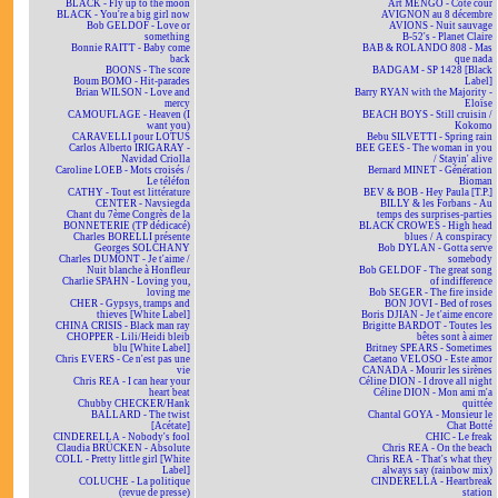
BLACK - Fly up to the moon
Art MENGO - Côté cour
BLACK - You're a big girl now
AVIGNON au 8 décembre
Bob GELDOF - Love or
AVIONS - Nuit sauvage
something
B-52's - Planet Claire
Bonnie RAITT - Baby come
BAB & ROLANDO 808 - Mas
back
que nada
BOONS - The score
BADGAM - SP 1428 [Black
Boum BOMO - Hit-parades
Label]
Brian WILSON - Love and
Barry RYAN with the Majority -
mercy
Eloïse
CAMOUFLAGE - Heaven (I
BEACH BOYS - Still cruisin /
want you)
Kokomo
CARAVELLI pour LOTUS
Bebu SILVETTI - Spring rain
Carlos Alberto IRIGARAY -
BEE GEES - The woman in you
Navidad Criolla
/ Stayin' alive
Caroline LOEB - Mots croisés /
Bernard MINET - Génération
Le téléfon
Bioman
CATHY - Tout est littérature
BEV & BOB - Hey Paula [T.P.]
CENTER - Navsiegda
BILLY & les Forbans - Au
Chant du 7ème Congrès de la
temps des surprises-parties
BONNETERIE (TP dédicacé)
BLACK CROWES - High head
Charles BORELLI présente
blues / A conspiracy
Georges SOLCHANY
Bob DYLAN - Gotta serve
Charles DUMONT - Je t'aime /
somebody
Nuit blanche à Honfleur
Bob GELDOF - The great song
Charlie SPAHN - Loving you,
of indifference
loving me
Bob SEGER - The fire inside
CHER - Gypsys, tramps and
BON JOVI - Bed of roses
thieves [White Label]
Boris DJIAN - Je t'aime encore
CHINA CRISIS - Black man ray
Brigitte BARDOT - Toutes les
CHOPPER - Lili/Heidi bleib
bêtes sont à aimer
blu [White Label]
Britney SPEARS - Sometimes
Chris EVERS - Ce n'est pas une
Caetano VELOSO - Este amor
vie
CANADA - Mourir les sirènes
Chris REA - I can hear your
Céline DION - I drove all night
heart beat
Céline DION - Mon ami m'a
Chubby CHECKER/Hank
quittée
BALLARD - The twist
Chantal GOYA - Monsieur le
[Acétate]
Chat Botté
CINDERELLA - Nobody's fool
CHIC - Le freak
Claudia BRÜCKEN - Absolute
Chris REA - On the beach
COLL - Pretty little girl [White
Chris REA - That's what they
Label]
always say (rainbow mix)
COLUCHE - La politique
CINDERELLA - Heartbreak
(revue de presse)
station