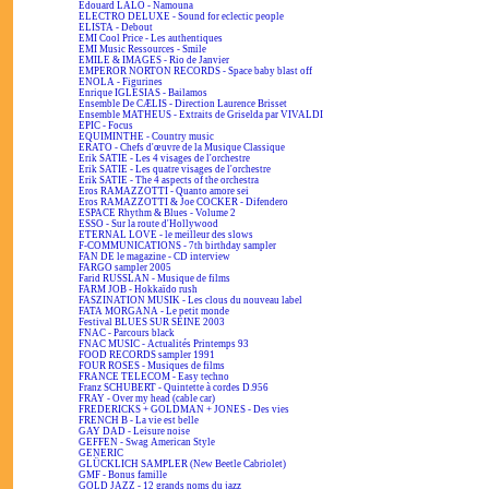
Edouard LALO - Namouna
ELECTRO DELUXE - Sound for eclectic people
ELISTA - Debout
EMI Cool Price - Les authentiques
EMI Music Ressources - Smile
EMILE & IMAGES - Rio de Janvier
EMPEROR NORTON RECORDS - Space baby blast off
ENOLA - Figurines
Enrique IGLESIAS - Bailamos
Ensemble De CÆLIS - Direction Laurence Brisset
Ensemble MATHEUS - Extraits de Griselda par VIVALDI
EPIC - Focus
EQUIMINTHE - Country music
ERATO - Chefs d'œuvre de la Musique Classique
Erik SATIE - Les 4 visages de l'orchestre
Erik SATIE - Les quatre visages de l'orchestre
Erik SATIE - The 4 aspects of the orchestra
Eros RAMAZZOTTI - Quanto amore sei
Eros RAMAZZOTTI & Joe COCKER - Difendero
ESPACE Rhythm & Blues - Volume 2
ESSO - Sur la route d'Hollywood
ETERNAL LOVE - le meilleur des slows
F-COMMUNICATIONS - 7th birthday sampler
FAN DE le magazine - CD interview
FARGO sampler 2005
Farid RUSSLAN - Musique de films
FARM JOB - Hokkaïdo rush
FASZINATION MUSIK - Les clous du nouveau label
FATA MORGANA - Le petit monde
Festival BLUES SUR SEINE 2003
FNAC - Parcours black
FNAC MUSIC - Actualités Printemps 93
FOOD RECORDS sampler 1991
FOUR ROSES - Musiques de films
FRANCE TELECOM - Easy techno
Franz SCHUBERT - Quintette à cordes D.956
FRAY - Over my head (cable car)
FREDERICKS + GOLDMAN + JONES - Des vies
FRENCH B - La vie est belle
GAY DAD - Leisure noise
GEFFEN - Swag American Style
GENERIC
GLÜCKLICH SAMPLER (New Beetle Cabriolet)
GMF - Bonus famille
GOLD JAZZ - 12 grands noms du jazz