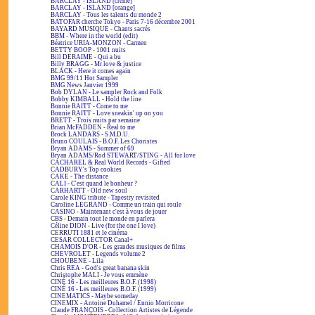
BARCLAY - ISLAND [crème]
BARCLAY - ISLAND [orange]
BARCLAY - Tous les talents du monde 2
BATOFAR cherche Tokyo - Paris 7-16 décembre 2001
BAYARD MUSIQUE - Chants sacrés
BBM - Where in the world (edit)
Béatrice URIA-MONZON - Carmen
BETTY BOOP - 1001 nuits
Bill DERAIME - Qui a bu
Billy BRAGG - Mr love & justice
BLACK - Here it comes again
BMG 99/11 Hot Sampler
BMG News Janvier 1999
Bob DYLAN - Le sampler Rock and Folk
Bobby KIMBALL - Hold the line
Bonnie RAITT - Come to me
Bonnie RAITT - Love sneakin' up on you
BRETT - Trois nuits par semaine
Brian McFADDEN - Real to me
Brock LANDARS - S.M.D.U.
Bruno COULAIS - B.O.F. Les Choristes
Bryan ADAMS - Summer of 69
Bryan ADAMS/Rod STEWART/STING - All for love
CACHAREL & Real World Records - Gifted
CADBURY's Top cookies
CAKE - The distance
CALI - C'est quand le bonheur ?
CARHARTT - Old new soul
Carole KING tribute - Tapestry revisited
Caroline LEGRAND - Comme un train qui roule
CASINO - Maintenant c'est à vous de jouer
CBS - Demain tout le monde en parlera
Céline DION - Live (for the one I love)
CERRUTI 1881 et le cinéma
CESAR COLLECTOR Canal+
CHAMOIS D'OR - Les grandes musiques de films
CHEVROLET - Legends volume 2
CHOUBENE - Lila
Chris REA - God's great banana skin
Christophe MALI - Je vous emmène
CINÉ 16 - Les meilleures B.O.F. (1998)
CINÉ 16 - Les meilleures B.O.F. (1999)
CINEMATICS - Maybe someday
CINEMIX - Antoine Duhamel / Ennio Morricone
Claude FRANÇOIS - Collection Artistes de Légende