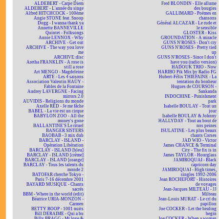
ALDEBERT - Carpe Diem
Fred BLONDIN - Elle allume
ALDEBERT - L'année du singe
des bougies
Alfred HITCHCOCK - 100ème
GALLIMARD - Poèmes en
Angie STONE feat. Snoop
chansons
Dogg - I wanna thank ya
Général ALCAZAR - Le rude et
Annette BANNEVILLE
le sensible
Quintet - Folksongs
GLOSTER - Kiss
Annie LENNOX - Why
GROUNDATION - A miracle
ARCHIVE - Get out
GUNS N'ROSES - Don't cry
ARCHIVE - The way you love
GUNS N'ROSES - Pretty tied
me
up
ARCHIVE:disc
GUNS N'ROSES - Since I don't
Aretha FRANKLIN - A rose is
have you (radio version)
still a rose
HADOUK TRIO - Now
Art MENGO - Magdeleine
HARIBO Pik Mix by Radio FG
ARTE - Les 4 saisons
Hubert-Félix THIÉFAINE - La
Association Valentin HAÜY -
tentation du bonheur
Fables de la Fontaine
Hugues de COURSON -
Audrey LAVERGNE - Facing
Sankanda
mirrors 2.0
INDOCHINE - Punishment
AUVIDIS - Religions du monde
park
Axelle RED - Je me fâche
Isabelle BOULAY - Tout un
BABEL - La vie est un cirque
jour
BABYLON ZOO - All the
Isabelle BOULAY & Johnny
money's gone
HALLYDAY - Tout au bout de
BALLANTINE'S Le rituel
nos peines
BANGER SISTERS
ISULATINE - Les plus beaux
BAOBAB - 3 mix dub
chants Corses
BARCLAY - ISLAND -
JAD WIO - Victor
Opération Libération
James CHANCE & Terminal
BARCLAY - ISLAND [bleu]
City - The fix is in
BARCLAY - ISLAND [crème]
James TAYLOR - Hourglass
BARCLAY - ISLAND [orange]
JAMIROQUAI - Black
BARCLAY - Tous les talents du
capricorn day
monde 2
JAMIROQUAI - High times,
BATOFAR cherche Tokyo -
singles 1992-2006
Paris 7-16 décembre 2001
Jean ROCHEFORT - Histoires
BAYARD MUSIQUE - Chants
de voyages
sacrés
Jean-Jacques MILTEAU - JJ
BBM - Where in the world (edit)
Milteau
Béatrice URIA-MONZON -
Jean-Louis MURAT - Le cri du
Carmen
papillon
BETTY BOOP - 1001 nuits
Joe COCKER - Let the healing
Bill DERAIME - Qui a bu
begin
Billy BRAGG - Mr love &
Joe COCKER - When a woman