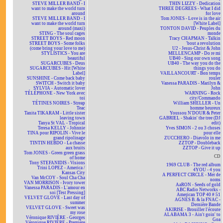
STEVE MILLER BAND - I
THIN LIZZY - Dedication
want to make the world turn
THREE DEGREES - What I did
around
for love
STEVE MILLER BAND - I
Tom JONES - Love is in the air
want to make the world turn
[White Label]
around (maxi)
TONTON DAVID - Peuples du
STING - The soul cages
monde
STREET BOYS - Red moon
Tracy CHAPMAN - Talkin
STREET BOYS - Some folks
'bout a revolution
(come bring your love to me)
U2 - Jesus-Christ & John
STYLISTICS - You are
MELLENCAMP - Do re mi
beautiful
UB40 - Sing our own song
SUGARCUBES - Deus
UB40 - The way you do the
SUGARCUBES - Hit [White
things you do
Label]
VAILLANCOURT - Bon temps
SUNSHINE - Come back baby
rouler
SWITCH - Switch it baby
Vanessa PARADIS - Marilyn &
SYLVIA - Automatic lover
John
TÉLÉPHONE - New York avec
WARNING - Rock
toi
city/Commando
TÉTINES NOIRES - Streap
William SHELLER - Un
Teac
homme heureux
Tanita TIKARAM - Little sister
Youssou N'DOUR & Peter
leaving town
GABRIEL - Shakin' the tree (DJ
Tanya St VAL - Tropical
edit)
Teresa KELLY - Johnnie
Yves SIMON - 2 ou 3 choses
TINA pour RIPOLIN - Vive le
pour elle
grand ripolinage
ZUCCHERO - Diavolo in me
TINTIN HEBDO - La chasse
ZZTOP - Doubleback
aux bruits
ZZTOP - Give it up
Tom JONES - Green green grass
CD
of home
Tony STEFANIDIS - Visions
1969 CLUB - The red album
Trini LOPEZ - America /
4YOU - 4 you
Kansas City
A PERFECT CIRCLE - Mer de
Van McCOY - Soul Cha Cha
noms
VAN MORRISON - Ivory tower
AaRON - Seeds of gold
Vanessa PARADIS - L'amour en
ABC Radio Networks -
soi [Test Pressing]
American TOP 40 # 51
VELVET GLOVE - Last day of
AGNÈS B. & la FNAC -
summer
Dernière Bande
VELVET GLOVE - Sweet was
AKIRISE - Brouiller l'écoute
my rose
ALABAMA 3 - Ain't goin' to
Véronique RIVIÈRE - Georges
Goa
Véronique RIVIÈRE - Première