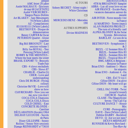
people
ARTISTES (1963)
45 TOURS
AMC feiert 20 jahre
4TH & BROADWAY Sampler
André MALRAUX - Discours
ABBA - Lay all your love on me
Sidney BECHET - Silent night /
de mai 68 [ACÉTATE]
AIR FRANCE - Escale-Party,
White Christmas
André VERCHUREN -
vacances dansantes autour du
Tangos/Pasos-Dobles
monde
CD
Art BLAKEY - Jazz Messengers
AIR INTER - Notre monde c'est
MERCEDES BENZ - Mercedes
70 [White Label]
la France
190
AZ - Compilations
Al MARTINO - Torero (maxi)
85150/85151 [White Labels]
ALAN PARSONS PROJECT -
AUTRES SUPPORTS
BEETHOVEN - Disque de
The turn of a friendly card
démonstration
ALPHA BLONDY & the Solar
Divine MADNESS
Benny CARTER & Oscar
System - Révolution
PETERSON Quartet - Alone
BARCLAY - Le son de la
together
rumeur
Big Bill BROONZY - Last
BEETHOVEN - Symphonies 1
session volume 1
& 2
Billy Joe ROYAL - Test
BIZZL - 12 Sommer Hits 82
Pressing [White Label]
BIZZL - Sommer Hits 83
BOBBY & THE MIDNITES -
BIZZL - Sommer Hits 84
Where the beat meets the street
BIZZL - Tropical Hits 87
BRASIL EXPORT 73 - Brussels
BMG ARIOLA Belgium -
Trade Fair
Bonjour la France
CBS - 4 slows enchaînés
Brian ENO - Ambient 1 - Music
CBS - Slows 87
for airports
CHARLIE - Charlie (5)
Brian ENO - Ambient 4 - On
CHER - Love and
Land
understanding
CBS - Été 73 vol.1
Chris DE BURGH - Flying
Céline DION - I'm alive
colours
Céline DION - My heart will go
Christine McVIE - Love will
on
show us how
CHILL FAC-TORR - Twist
Cliff RICHARD - Now you see
(round'n'round)
me, now you don't
CHURCH - Starfish
COCA-COLA Chansons
CLASH - The Magnificent
COCA-COLA Disco
Seven / The Call Up
COLD CHISEL - East
CULTURE DANCE 7 - House
CONCRETE BLONDE -
Mix
Caroline
CURE - Pornography
DÉCLARATION (fiscale) 1964
DAVE - Dave [White Label]
DELHAY/LECOUDE - Succès
Debbie HARRY - Rockbird
de Paris
DEVO - Q: Are we not men?
Dizzy GILLESPIE - Sonny
DEXYS MIDNIGHT
Rollins / Sonny Stitt sessions
RUNNERS & Kevin Rowland -
Django REINHARDT n°73610
Too-Rye-Ay