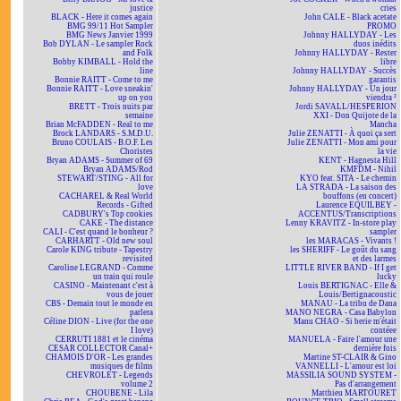
justice
cries
BLACK - Here it comes again
John CALE - Black acetate
BMG 99/11 Hot Sampler
PROMO
BMG News Janvier 1999
Johnny HALLYDAY - Les
Bob DYLAN - Le sampler Rock
duos inédits
and Folk
Johnny HALLYDAY - Rester
Bobby KIMBALL - Hold the
libre
line
Johnny HALLYDAY - Succès
Bonnie RAITT - Come to me
garantis
Bonnie RAITT - Love sneakin'
Johnny HALLYDAY - Un jour
up on you
viendra ²
BRETT - Trois nuits par
Jordi SAVALL/HESPERION
semaine
XXI - Don Quijote de la
Brian McFADDEN - Real to me
Mancha
Brock LANDARS - S.M.D.U.
Julie ZENATTI - À quoi ça sert
Bruno COULAIS - B.O.F. Les
Julie ZENATTI - Mon ami pour
Choristes
la vie
Bryan ADAMS - Summer of 69
KENT - Hagnesta Hill
Bryan ADAMS/Rod
KMFDM - Nihil
STEWART/STING - All for
KYO feat. SITA - Le chemin
love
LA STRADA - La saison des
CACHAREL & Real World
bouffons (en concert)
Records - Gifted
Laurence EQUILBEY -
CADBURY's Top cookies
ACCENTUS/Transcriptions
CAKE - The distance
Lenny KRAVITZ - In-store play
CALI - C'est quand le bonheur ?
sampler
CARHARTT - Old new soul
les MARACAS - Vivants !
Carole KING tribute - Tapestry
les SHERIFF - Le goût du sang
revisited
et des larmes
Caroline LEGRAND - Comme
LITTLE RIVER BAND - If I get
un train qui roule
lucky
CASINO - Maintenant c'est à
Louis BERTIGNAC - Elle &
vous de jouer
Louis/Bertignacoustic
CBS - Demain tout le monde en
MANAU - La tribu de Dana
parlera
MANO NEGRA - Casa Babylon
Céline DION - Live (for the one
Manu CHAO - Si berie m'était
I love)
contéee
CERRUTI 1881 et le cinéma
MANUELA - Faire l'amour une
CESAR COLLECTOR Canal+
dernière fois
CHAMOIS D'OR - Les grandes
Martine ST-CLAIR & Gino
musiques de films
VANNELLI - L'amour est loi
CHEVROLET - Legends
MASSILIA SOUND SYSTEM -
volume 2
Pas d'arrangement
CHOUBENE - Lila
Matthieu MARTOURET