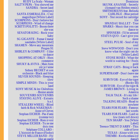
RUDY La Scala - Woman
Dominion
SALT'N'PEPA - You showed me
SKUNK ANANSIE - Secretly
SANDRA - Secret land
(Armand van Helden remix)
(remixes)
SMITHEREENS feat. Belinda
SANTA ESMERALDA - C'est
CARLISLE - Blue period
magnifique [White Label]
SONY - Test record for cartridge
SCORPIONS - Don't believe her
file
SCORPIONS - Wind of change
SPANDAU BALLET - True
SCRITTI POLITTI - Boom there
SPARKS - Music that you can
she was
dance to
SENATOR KING - Rock your
SPINNERS - I'll be around
baby
STATUS QUO - Can't give you
SG GIGANTE - Fumar é matar
more
saudades [White Label]
STEEL PULSE - Soul of my
SHAMEN - Move any mountain
soul
Progen 91
Steve WINWOOD - Don't you
SHIRLEY & COMPANY - I like
know what the night can do
to dance
[White Label]
SHOPPING AT ORLY - Hors
STONE ROSES - What the
commerce
world is waiting for / Fools
SHUKY & AVIVA - Mais bien
gold
sûr je t'aime
STRAY CATS - Bring it back
Sidney BECHET et son
again
orchestre - Black and blue
SUPERTRAMP - Don't leave me
SILVER SOUNDS - Sleeping
now
slow
SURVIVOR - Eye of the tiger
SIMPLE MINDS - This is your
(Rocky III)
land
SURVIVOR - Eye of the tiger &
SONY MUSIC & les Chérubins
JAMES BROWN - Living in
- Bonne année
America
SOUVENIRS SOUVENIRS
TALK TALK - It's my life /
STAYING ALIVE - Extraits
Such a shame
b.o.f.
TALKING HEADS - Road to
STEALERS WHEEL - Blind
nowhere
faith & Rick WAKEMAN -
TEARS FOR FEARS - Famous
Anne of Cleves
last words
Stephan EICHER - Pas d'ami
TEARS FOR FEARS - Laid so
(comme toi)
low (tears roll down)
Stephan EICHER - Rien à voir
TEN SHARP - You [White
Stephan EICHER - Tu ne me
Label]
dois rien
Terence TRENT D'ARBY - This
Stéphane COLLARO -
side of love
L'histoire de France (Flodor)
TEXAS - Alone with you
STEVE MILLER BAND - Fly
THEMBI - Kwela mfana (cé
like an eagle
dansé)