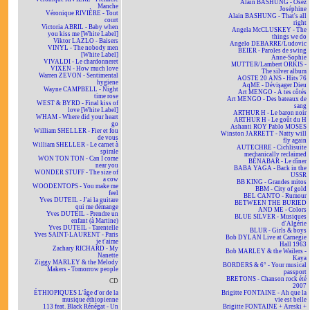
Alain BASHUNG - Osez
Manche
Joséphine
Véronique RIVIÈRE - Tout
Alain BASHUNG - That's all
court
right
Victoria ABRIL - Baby when
Angela McCLUSKEY - The
you kiss me [White Label]
things we do
Viktor LAZLO - Baisers
Angelo DEBARRE/Ludovic
VINYL - The nobody men
BEIER - Paroles de swing
[White Label]
Anne-Sophie
VIVALDI - Le chardonneret
MUTTER/Lambert ORKIS -
VIXEN - How much love
The silver album
Warren ZEVON - Sentimental
AOSTE 20 ANS - Hits 76
hygiene
AqME - Dévisager Dieu
Wayne CAMPBELL - Night
Art MENGO - À tes côtés
time rose
Art MENGO - Des bateaux de
WEST & BYRD - Final kiss of
sang
love [White Label]
ARTHUR H - Le baron noir
WHAM - Where did your heart
ARTHUR H - Le goût du H
go
Ashanti ROY Pablo MOSES
William SHELLER - Fier et fou
Winston JARRETT - Natty will
de vous
fly again
William SHELLER - Le carnet à
AUTECHRE - Cichlisuite
spirale
mechanically reclaimed
WON TON TON - Can I come
BÉNABAR - Le dîner
near you
BABA YAGA - Back in the
WONDER STUFF - The size of
USSR
a cow
BB KING - Grandes mitos
WOODENTOPS - You make me
BBM - City of gold
feel
BEL CANTO - Rumour
Yves DUTEIL - J'ai la guitare
BETWEEN THE BURIED
qui me démange
AND ME - Colors
Yves DUTEIL - Prendre un
BLUE SILVER - Musiques
enfant (à Martine)
d'Algérie
Yves DUTEIL - Tarentelle
BLUR - Girls & boys
Yves SAINT-LAURENT - Paris
Bob DYLAN Live at Carnegie
je t'aime
Hall 1963
Zachary RICHARD - My
Bob MARLEY & the Wailers -
Nanette
Kaya
Ziggy MARLEY & the Melody
BORDERS & 6° - Your musical
Makers - Tomorrow people
passport
BRETONS - Chanson rock été
CD
2007
ÉTHIOPIQUES L'âge d'or de la
Brigitte FONTAINE - Ah que la
musique éthiopienne
vie est belle
113 feat. Black Rénégat - Un
Brigitte FONTAINE + Areski +