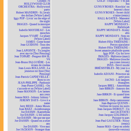
Cosmos 70
GOLD - Tropicana / T'es pas
HOLLYWOOD CLUB
fou
ORCHESTRA - Hollywood
GUNS N'ROSES - Knockin' on
party
heaven's door
Hubert MANDRIN - Si j'avais
GUNS N'ROSES - Sweet child
des dollars [White Label]
o'mine (remix)
Iggy POP - Livin' on the edge of
HALL & OATES - Maneater
the night
[White Label]
IMAGES - Quand la musique
HAPPY MONDAYS -
tourne
Hallelujah
Isabelle MAYEREAU - Les
HAPPY MONDAYS - Kinky
mouches
afro
Jacques YVART - Le phare
HAPPY MONDAYS - Step on
[White Label]
(US Mix)
JAMES - Come home
Hubert-Félix THIÉFAINE -
Jean GUIDONI - Tous des
Precox ejaculator
putains
Hubert-Félix THIÉFAINE -
Jean LAPOINTE - Tu jongles
Sweet amanite phalloïde queen
avec ma vie [Test Pressing]
Iggy POP - Cry for love
Jean TOPART - Peugeot 604 SL
IMAGES - Maîtresse (maxi)
V6
IMAGES - Maîtresse (touche
Jean-Bruno FALGUIÈRE - Les
pas à mes tresses)
écrans de cinéma
INXS - Devil inside
Jean-Louis ROLLAND - La
IRRÉSISTIBLES - My year is a
jeunesse est finie [Test
day
Pressing]
Isabelle ADJANI - Princesse au
Jean-Patrick CAPDEVIELLE -
petit pois
Born to cry
JACNO - Les langues
JEAN-PHILIPPE - Pardonne
étrangères
Jean-Pierre CASSEL - On
Jacques BREL - Amsterdam
s'accorde et on [White Label]
Jane BIRKIN - Amours des
Jeane MANSON - Les larmes
feintes
aux yeux
Jane BIRKIN - Et quand bien
Jeanne MAS - Johnny Johnny ²
même
JEREMY DAYS - Give it a
Jane BIRKIN - Help camionneur
name
Jean-Baptiste QUENIN -
Jerry REED - Amos Moses
Veilleur de toutes les nuits
Joan BAEZ - Asimbonanga
Jean-Jacques DEBOUT - Un
Joe DASSIN - Kanterbräu
mot [ACÉTATE]
Joe DASSIN - L'été indien
Jean-Jacques GOLDMAN -
Joe DASSIN - Me que me que
Puisque tu pars
Joe DASSIN - Quand on a seize
Jean-Paul GAULTIER - Noisy
ans
(remix)
Joe DASSIN - Vive moi
Jeanne MAS - Cœur en stéréo
Joe JACKSON - Stranger than
(nouvelle version)