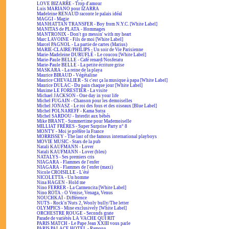
LOVE BIZARRE - Trop d'amour
Luis MARIANO pour IZARRA
Madeleine RENAUD raconte le palais idéal
MAGGI - Magie
MANHATTAN TRANSFER - Boy from N.Y.C. [White Label]
MANITAS de PLATA - Hommages
MANTRONIX - Don't go messin' with my heart
Marc LAVOINE - Fils de moi [White Label]
Marcel PAGNOL - La partie de cartes (Marius)
MARIE-CLAIRE/PHILIPS - Un soir de Vie Parisienne
Marie-Madeleine DURUFLÉ - Le coucou [White Label]
Marie-Paule BELLE - Café renard/Nosferatu
Marie-Paule BELLE - La petite écriture grise
MASKARA - La reine de la playa
Maurice BIRAUD - Végétaline
Maurice CHEVALIER - Si c'est ça la musique à papa [White Label]
Maurice DULAC - Du pain chaque jour [White Label]
Maxime LE FORESTIER - La visite
Michael JACKSON - One day in your life
Michel FUGAIN - Chanson pour les demoiselles
Michel JONASZ - Le roi des fous et des oiseaux [Blue Label]
Michel POLNAREFF - Kama Sutra
Michel SARDOU - Interdit aux bébés
Mike BRANT - Summertime pour Mademoiselle
MILLIAT FRÈRES - Super Surprise Party n° 8
MONTY - Moi je préfère la France
MORRISSEY - The last of the famous international playboys
MOVIE MUSIC - Stars de la pub
Natali KAUFMANN - Lover
Natali KAUFMANN - Lover (bleu)
NATALYS - Ses premiers cris
NIAGARA - Flammes de l'enfer
NIAGARA - Flammes de l'enfer (maxi)
Nicole CROISILLE - L'été
NICOLETTA - Un homme
Nina HAGEN - Hold me
Nino FERRER - La Carmencita [White Label]
Nino ROTA - O Venise, Venaga, Venus
NOUCHKAÏ - Différence
NUTS - Rock'n'Nuts 2, Wooly bully/The letter
OLYMPICS - Mine exclusively [White Label]
ORCHESTRE ROUGE - Seconds grate
Parade de variétés LA VACHE QUI RIT
PARIS MATCH - Le Pape Jean XXIII vous parle
PARIS PALACE HOTEL - Ramona