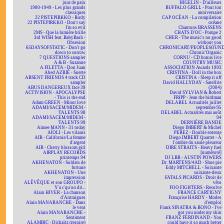
jour de paix
HIGELIN - D'ailleurs
1900-1949 - Les plus grands
BUFFALO GRILL - Pour ton
classiques
anniversaire
22 PISTEPIRKKO - Birdy
CAP OCÉAN - La compilation
22 PISTEPIRKKO - Don't say
océane
I'm so evil
Chantons BRASSENS
2MS - Que la lumière brille
CHATS D'OC - Pompe 2
3rd WISH feat. BabyBash -
CHER - The music's no good
Obsesion
without you
65DAYSOFSTATIC - Don't go
CHRONICART/PEOPLESOUN
down to sorrow
- Chronic'Organic
7 QUESTIONS sampler
CORNU - CD bonus live
A & B - Suzanne
COUNTRY MUSIC
A FILETTA - Don Juan
ASSOCIATION Awards 1993
Abed AZRIÉ - Suerte
CRISTINA - Doll in the box
ABSENT FRIENDS 4 track CD
CRISTINA - Sleep it off
sampler
David HALLYDAY - Satellite
ABUS DANGEREUX face 39
(2004)
ACTIVISION - APOCALYPSE
David SYLVIAN & Robert
- This is the end
FRIPP - Jean the birdman
Adam GREEN - Minor love
DELABEL Actualités juillet
ADAMI/SACEM/MIDEM -
septembre 95
TALENTS 98
DELABEL Actualités mai août
ADAMI/SACEM/MIDEM -
94
TALENTS 99
DERNIÈRE BANDE
Aimee MANN - 31 today
Diego IMBERT & Michel
AÏOLI - Les vilains
PEREZ - Double entente
AIR - Californie/La femme
Diego IMBERT Quartet - À
d'argent
l'ombre du saule pleureur
AIR - Cherry blossom girl
DIRE STRAITS - Heavy fuel
AIRPLAY RECORDS
[numéroté]
printemps 94
DJ LBR - AUSTIN POWERS
AKHENATON - Soldats de
Dr. MARTENS/4AD - Shoe pie
fortune
Eddy MITCHELL - Soixante
AKHENATON - Une
soixante-deux
impression
FATALS PICARDS - Droit de
ALÉVÊQUE et son GROUPO -
véto
Y'a c'qu'on dit...
FOO FIGHTERS - Resolve
Alain HIVER - La chanson
FRANCE CARTIGNY
d'Antraigues
Françoise HARDY - Modes
Alain MANARANCHE - Dans
d'emploi
le vent
Frank SINATRA & BONO - I've
Alain MANARANCHE -
got you under my skin
Sentiment
FRANZ FERDINAND - You
ALAMBIC - Dichaïtz (respire)
could have it so much better