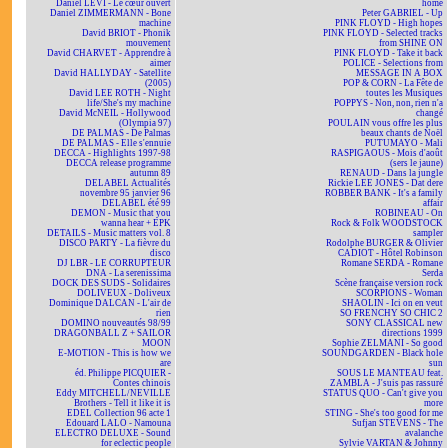
Daniel LEVI - Le cœur ouvert
home
Daniel ZIMMERMANN - Bone
Peter GABRIEL - Up
machine
PINK FLOYD - High hopes
David BRIOT - Phonik
PINK FLOYD - Selected tracks
mouvement
from SHINE ON
David CHARVET - Apprendre à
PINK FLOYD - Take it back
aimer
POLICE - Selections from
David HALLYDAY - Satellite
MESSAGE IN A BOX
(2005)
POP & CORN - La Fête de
David LEE ROTH - Night
toutes les Musiques
life/She's my machine
POPPYS - Non, non, rien n'a
David McNEIL - Hollywood
changé
(Olympia 97)
POULAIN vous offre les plus
DE PALMAS - De Palmas
beaux chants de Noël
DE PALMAS - Elle s'ennuie
PUTUMAYO - Mali
DECCA - Highlights 1997-98
RASPIGAOUS - Mois d'août
DECCA release programme
(sers le jaune)
autumn 89
RENAUD - Dans la jungle
DELABEL Actualités
Rickie LEE JONES - Dat dere
novembre 95 janvier 96
ROBBER BANK - It's a family
DELABEL été 99
affair
DEMON - Music that you
ROBINEAU - On
wanna hear + EPK
Rock & Folk WOODSTOCK
DETAILS - Music matters vol. 8
sampler
DISCO PARTY - La fièvre du
Rodolphe BURGER & Olivier
disco
CADIOT - Hôtel Robinson
DJ LBR - LE CORRUPTEUR
Romane SERDA - Romane
DNA - La serenissima
Serda
DOCK DES SUDS - Solidaires
Scène française version rock
DOLIVEUX - Doliveux
SCORPIONS - Woman
Dominique DALCAN - L'air de
SHAOLIN - Ici on en veut
rien
SO FRENCHY SO CHIC 2
DOMINO nouveautés 98/99
SONY CLASSICAL new
DRAGONBALL Z + SAILOR
directions 1999
MOON
Sophie ZELMANI - So good
E-MOTION - This is how we
SOUNDGARDEN - Black hole
are
sun
éd. Philippe PICQUIER -
SOUS LE MANTEAU feat.
Contes chinois
ZAMBLA - J'suis pas rassuré
Eddy MITCHELL/NEVILLE
STATUS QUO - Can't give you
Brothers - Tell it like it is
more
EDEL Collection 96 acte 1
STING - She's too good for me
Edouard LALO - Namouna
Sufjan STEVENS - The
ELECTRO DELUXE - Sound
avalanche
for eclectic people
Sylvie VARTAN & Johnny