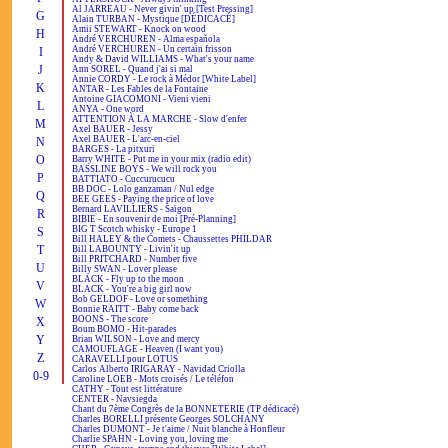
Al JARREAU - Never givin' up [Test Pressing]
G
Alain TURBAN - Mystique [DÉDICACÉ]
Amii STEWART - Knock on wood
H
André VERCHUREN - Alma española
André VERCHUREN - Un certain frisson
I
Andy & David WILLIAMS - What's your name
J
Ann SOREL - Quand j'ai si mal
Annie CORDY - Le rock à Médor [White Label]
K
ANTAR - Les Fables de la Fontaine
Antoine GIACOMONI - Vieni vieni
L
ANYA - One word
ATTENTION À LA MARCHE - Slow d'enfer
M
Axel BAUER - Jessy
Axel BAUER - L'arc-en-ciel
N
BARGES - La pitxuri
O
Barry WHITE - Put me in your mix (radio edit)
BASSLINE BOYS - We will rock you
P
BATTIATO - Cuccurucucu
BB DOC - Lolo ganzaman / Nul edge
Q
BEE GEES - Paying the price of love
Bernard LAVILLIERS - Saïgon
R
BIBIE - En souvenir de moi [Pré-Planning]
BIG T Scotch whisky - Europe 1
S
Bill HALEY & the Comets - Chaussettes PHILDAR
T
Bill LABOUNTY - Livin'it up
Bill PRITCHARD - Number five
U
Billy SWAN - Lover please
BLACK - Fly up to the moon
V
BLACK - You're a big girl now
Bob GELDOF - Love or something
W
Bonnie RAITT - Baby come back
BOONS - The score
X
Boum BOMO - Hit-parades
Y
Brian WILSON - Love and mercy
CAMOUFLAGE - Heaven (I want you)
Z
CARAVELLI pour LOTUS
Carlos Alberto IRIGARAY - Navidad Criolla
0-9
Caroline LOEB - Mots croisés / Le téléfon
CATHY - Tout est littérature
CENTER - Navsiegda
Chant du 7ème Congrès de la BONNETERIE (TP dédicacé)
Charles BORELLI présente Georges SOLCHANY
Charles DUMONT - Je t'aime / Nuit blanche à Honfleur
Charlie SPAHN - Loving you, loving me