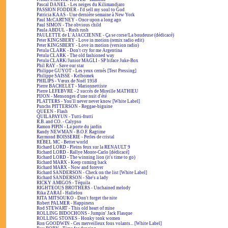
Pascal DANEL - Les neiges du Kilimandjaro
PASSION FODDER - I'd sell my soul to God
Patricia KAAS - Une dernière semaine à New York
Paul McCARTNEY - Once upon a long ago
Paul SIMON - The obvious child
Paula ABDUL - Rush rush
PAULETTE de L'AJACCIENNE - Ça se corse/La boudeuse (dédicacé)
Peter KINGSBERY - Love in motion (remix radio edit)
Peter KINGSBERY - Love in motion (version radio)
Petula CLARK - Don't cry for me Argentina
Petula CLARK - The old fashioned way
Petula CLARK/Junior MAGLI - SP biface Juke-Box
Phil RAY - Save our star
Philippe GUYOT - Les yeux cernés [Test Pressing]
Philippe SAISSE - Kelbomek
PHILIPS - Vœux de Noël 1958
Pierre BACHELET - Marionnettiste
Pierre LEFEBVRE - 2 succès de Mireille MATHIEU
PIJON - Mensonges d'une nuit d'été
PLATTERS - You'll never never know [White Label]
Punchs PITTERSON - Reggae-biguine
QUEEN - Flash
QUILAPAYUN - Tutti-frutti
R.B. and CO. - Calypso
Ramon PIPIN - La porte du jardin
Randy NEWMAN - B.O.F. Ragtime
Raymond BOISSERIE - Perles de cristal
REBEL MC - Better world
Richard LORD - Pleins feux sur la RENAULT 9
Richard LORD - Rallye Monte-Carlo [dédicacé]
Richard LORD - The winning lion (it's time to go)
Richard MARX - Keep coming back
Richard MARX - Now and forever
Richard SANDERSON - Check on the list [White Label]
Richard SANDERSON - She's a lady
RICKY AMIGOS - Téquila
RIGHTEOUS BROTHERS - Unchained melody
Rika ZARAÏ - Hallelou
RITA MITSOUKO - Don't forget the nite
Robert PALMER - Happiness
Rod STEWART - This old heart of mine
ROLLING BIDOCHONS - Jumpin' Jack Flasque
ROLLING STONES - Honky tonk women
Ron GOODWIN - Ces merveilleux fous volants... [White Label]