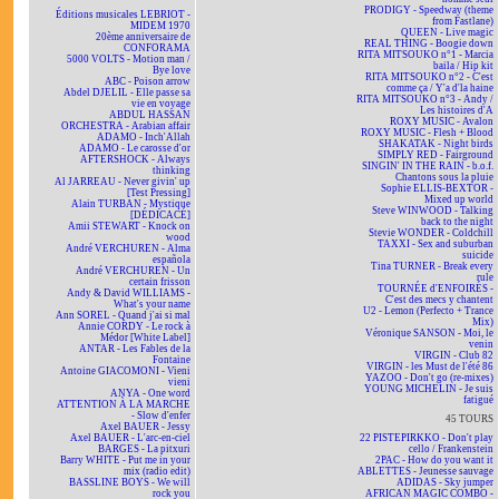
PRODIGY - Speedway (theme
Éditions musicales LEBRIOT -
from Fastlane)
MIDEM 1970
QUEEN - Live magic
20ème anniversaire de
REAL THING - Boogie down
CONFORAMA
RITA MITSOUKO n°1 - Marcia
5000 VOLTS - Motion man /
baila / Hip kit
Bye love
RITA MITSOUKO n°2 - C'est
ABC - Poison arrow
comme ça / Y'a d'la haine
Abdel DJELIL - Elle passe sa
RITA MITSOUKO n°3 - Andy /
vie en voyage
Les histoires d'A
ABDUL HASSAN
ROXY MUSIC - Avalon
ORCHESTRA - Arabian affair
ROXY MUSIC - Flesh + Blood
ADAMO - Inch'Allah
SHAKATAK - Night birds
ADAMO - Le carosse d'or
SIMPLY RED - Fairground
AFTERSHOCK - Always
SINGIN' IN THE RAIN - b.o.f.
thinking
Chantons sous la pluie
Al JARREAU - Never givin' up
Sophie ELLIS-BEXTOR -
[Test Pressing]
Mixed up world
Alain TURBAN - Mystique
Steve WINWOOD - Talking
[DÉDICACÉ]
back to the night
Amii STEWART - Knock on
Stevie WONDER - Coldchill
wood
TAXXI - Sex and suburban
André VERCHUREN - Alma
suicide
española
Tina TURNER - Break every
André VERCHUREN - Un
rule
certain frisson
TOURNÉE d'ENFOIRÉS -
Andy & David WILLIAMS -
C'est des mecs y chantent
What's your name
U2 - Lemon (Perfecto + Trance
Ann SOREL - Quand j'ai si mal
Mix)
Annie CORDY - Le rock à
Véronique SANSON - Moi, le
Médor [White Label]
venin
ANTAR - Les Fables de la
VIRGIN - Club 82
Fontaine
VIRGIN - les Must de l'été 86
Antoine GIACOMONI - Vieni
YAZOO - Don't go (re-mixes)
vieni
YOUNG MICHELIN - Je suis
ANYA - One word
fatigué
ATTENTION À LA MARCHE
- Slow d'enfer
45 TOURS
Axel BAUER - Jessy
Axel BAUER - L'arc-en-ciel
22 PISTEPIRKKO - Don't play
BARGES - La pitxuri
cello / Frankenstein
Barry WHITE - Put me in your
2PAC - How do you want it
mix (radio edit)
ABLETTES - Jeunesse sauvage
BASSLINE BOYS - We will
ADIDAS - Sky jumper
rock you
AFRICAN MAGIC COMBO -