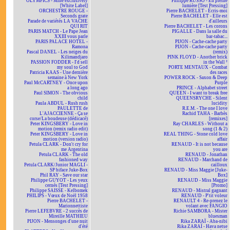
OLYMPICS - Mine exclusively
Philippe RUSSO - En pleine
[White Label]
lumière [Test Pressing]
ORCHESTRE ROUGE -
Pierre BACHELET - Écris-moi
Seconds grate
Pierre BACHELET - Elle est
Parade de variétés LA VACHE
d'ailleurs
QUI RIT
Pierre BACHELET - Les corons
PARIS MATCH - Le Pape Jean
PIGALLE - Dans la salle du
XXIII vous parle
bar-tabac...
PARIS PALACE HOTEL -
PIJON - Cache-cache party
Ramona
PIJON - Cache-cache party
Pascal DANEL - Les neiges du
(remix)
Kilimandjaro
PINK FLOYD - Another brick
PASSION FODDER - I'd sell
in the Wall ²
my soul to God
PORTE MENTAUX - Combat
Patricia KAAS - Une dernière
des races
semaine à New York
POWER ROCK - Saxon & Deep
Paul McCARTNEY - Once upon
Purple
a long ago
PRINCE - Alphabet street
Paul SIMON - The obvious
QUEEN - I want to break free
child
QUEENSRYCHE - Silent
Paula ABDUL - Rush rush
lucidity
PAULETTE de
R.E.M. - The one I love
L'AJACCIENNE - Ça se
Rachid TAHA - Barbès
corse/La boudeuse (dédicacé)
[remixes]
Peter KINGSBERY - Love in
Ray CHARLES - Without a
motion (remix radio edit)
song (1 & 2)
Peter KINGSBERY - Love in
REAL THING - Stone cold love
motion (version radio)
affair
Petula CLARK - Don't cry for
RENAUD - It is not because
me Argentina
you are
Petula CLARK - The old
RENAUD - Jonathan
fashioned way
RENAUD - Marchand de
Petula CLARK/Junior MAGLI -
cailloux
SP biface Juke-Box
RENAUD - Miss Maggie [Juke-
Phil RAY - Save our star
Box]
Philippe GUYOT - Les yeux
RENAUD - Miss Maggie
cernés [Test Pressing]
[Promo]
Philippe SAISSE - Kelbomek
RENAUD - Mistral gagnant
PHILIPS - Vœux de Noël 1958
RENAUD - P'tit voleur
Pierre BACHELET -
RENAULT 4 - Re-prenez le
Marionnettiste
volant avec FANGIO
Pierre LEFEBVRE - 2 succès de
Richie SAMBORA - Mister
Mireille MATHIEU
bluesman
PIJON - Mensonges d'une nuit
Rika ZARAÏ - Aba-nibi
d'été
Rika ZARAÏ - Hava netse