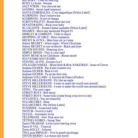
Roy ROBY - Time for dancing
RUDY La Scala - Woman
SALT'N'PEPA - You showed me
SANDRA - Secret land (remixes)
SANTA ESMERALDA - C'est magnifique [White Label]
SCORPIONS - Don't believe her
SCORPIONS - Wind of change
SCRITTI POLITTI - Boom there she was
SENATOR KING - Rock your baby
SG GIGANTE - Fumar é matar saudades [White Label]
SHAMEN - Move any mountain Progen 91
SHIRLEY & COMPANY - I like to dance
SHOPPING AT ORLY - Hors commerce
SHUKY & AVIVA - Mais bien sûr je t'aime
Sidney BECHET - Silent night / White Christmas
Sidney BECHET et son orchestre - Black and blue
SILVER SOUNDS - Sleeping slow
SIMPLE MINDS - This is your land
SONY MUSIC & les Chérubins - Bonne année
SOUVENIRS SOUVENIRS
STAYING ALIVE - Extraits b.o.f.
STEALERS WHEEL - Blind faith & Rick WAKEMAN - Anne of Cleves
Stephan EICHER - Pas d'ami (comme toi)
Stephan EICHER - Rien à voir
Stephan EICHER - Tu ne me dois rien
Stéphane COLLARO - L'histoire de France (Flodor)
STEVE MILLER BAND - Fly like an eagle
STEVE MILLER BAND - I want to make the world turn around
STEVE MILLER BAND - I want to make the world turn around (maxi)
STING - The soul cages
STREET BOYS - Red moon
STREET BOYS - Some folks (come bring your love to me)
STYLISTICS - You are beautiful
SUGARCUBES - Deus
SUGARCUBES - Hit [White Label]
SUNSHINE - Come back baby
SWITCH - Switch it baby
SYLVIA - Automatic lover
TÉLÉPHONE - New York avec toi
TÉTINES NOIRES - Streap Teac
Tanita TIKARAM - Little sister leaving town
Tanya St VAL - Tropical
Teresa KELLY - Johnnie
TINA pour RIPOLIN - Vive le grand ripolinage
TINTIN HEBDO - La chasse aux bruits