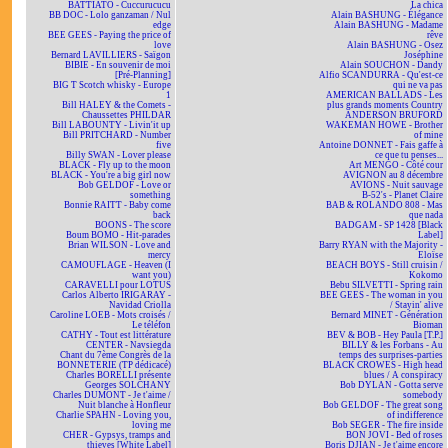
BATTIATO - Cuccurucucu
La chica
BB DOC - Lolo ganzaman / Nul
Alain BASHUNG - Élégance
edge
Alain BASHUNG - Madame
BEE GEES - Paying the price of
rêve
love
Alain BASHUNG - Osez
Bernard LAVILLIERS - Saïgon
Joséphine
BIBIE - En souvenir de moi
Alain SOUCHON - Dandy
[Pré-Planning]
Alfio SCANDURRA - Qu'est-ce
BIG T Scotch whisky - Europe
qui ne va pas
1
AMERICAN BALLADS - Les
Bill HALEY & the Comets -
plus grands moments Country
Chaussettes PHILDAR
ANDERSON BRUFORD
Bill LABOUNTY - Livin'it up
WAKEMAN HOWE - Brother
Bill PRITCHARD - Number
of mine
five
Antoine DONNET - Fais gaffe à
Billy SWAN - Lover please
ce que tu penses...
BLACK - Fly up to the moon
Art MENGO - Côté cour
BLACK - You're a big girl now
AVIGNON au 8 décembre
Bob GELDOF - Love or
AVIONS - Nuit sauvage
something
B-52's - Planet Claire
Bonnie RAITT - Baby come
BAB & ROLANDO 808 - Mas
back
que nada
BOONS - The score
BADGAM - SP 1428 [Black
Boum BOMO - Hit-parades
Label]
Brian WILSON - Love and
Barry RYAN with the Majority -
mercy
Eloïse
CAMOUFLAGE - Heaven (I
BEACH BOYS - Still cruisin /
want you)
Kokomo
CARAVELLI pour LOTUS
Bebu SILVETTI - Spring rain
Carlos Alberto IRIGARAY -
BEE GEES - The woman in you
Navidad Criolla
/ Stayin' alive
Caroline LOEB - Mots croisés /
Bernard MINET - Génération
Le téléfon
Bioman
CATHY - Tout est littérature
BEV & BOB - Hey Paula [T.P.]
CENTER - Navsiegda
BILLY & les Forbans - Au
Chant du 7ème Congrès de la
temps des surprises-parties
BONNETERIE (TP dédicacé)
BLACK CROWES - High head
Charles BORELLI présente
blues / A conspiracy
Georges SOLCHANY
Bob DYLAN - Gotta serve
Charles DUMONT - Je t'aime /
somebody
Nuit blanche à Honfleur
Bob GELDOF - The great song
Charlie SPAHN - Loving you,
of indifference
loving me
Bob SEGER - The fire inside
CHER - Gypsys, tramps and
BON JOVI - Bed of roses
thieves [White Label]
Boris DJIAN - Je t'aime encore