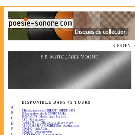
KIRSTEN - O
S.P.
WHITE LABEL
VOGUE
DISPONIBLE DANS 45 TOURS
A
Éditions musicales LEBRIOT - MIDEM 1970
B
20ème anniversaire de CONFORAMA
5000 VOLTS - Motion man / Bye love
C
ABC - Poison arrow
Abdel DJELIL - Elle passe sa vie en voyage
D
ABDUL HASSAN ORCHESTRA - Arabian affair
E
ADAMO - Inch'Allah
ADAMO - Le carosse d'or
F
AFTERSHOCK - Always thinking