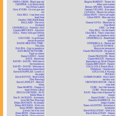
CHINA CRISIS - Black man ray
Brigitte BARDOT - Toutes les
CHOPPER - Lili/Heidi bleib
bêtes sont à aimer
blu [White Label]
Britney SPEARS - Sometimes
Chris EVERS - Ce n'est pas une
Caetano VELOSO - Este amor
vie
CANADA - Mourir les sirènes
Chris REA - I can hear your
Céline DION - I drove all night
heart beat
Céline DION - Mon ami m'a
Chubby CHECKER/Hank
quittée
BALLARD - The twist
Chantal GOYA - Monsieur le
[Acétate]
Chat Botté
CINDERELLA - Nobody's fool
CHIC - Le freak
Claudia BRÜCKEN - Absolute
Chris REA - On the beach
COLL - Pretty little girl [White
Chris REA - That's what they
Label]
always say (rainbow mix)
COLUCHE - La politique
CINDERELLA - Heartbreak
(revue de presse)
station
DADJE MEETING TIME -
CINDERELLA - Shelter me
Ybo libo
CLAN OF XYMOX -
DALIDA - Gigi in paradisco
Muscoviet mosquito
DAN REED NETWORK -
Claude FRANÇOIS - Du pain et
Tiger in a dress
du beurre
Daniel LEDUC - Soleil
Claude FRANÇOIS - Reste
DAVE - Hurlevent
Claude ROGEN - Fantaisie
DAVID + DAVID - Welcome to
Impromptu op. 66 de Chopin
the boomtown
Claudia BRÜCKEN - Fanatic
DAVID + DAVID - Welcome to
COCA-COLA French Rock -
the boomtown [monoface]
Téléphone + Starshooter
David KNOPFLER - Lonely is
COCA-COLA Nicolas
the night
PEYRAC
David KOVEN - Bord à bord
COMMUNARDS - Don't leave
[Test Pressing]
me this way
David LINDLEY - Mercury
CROWDED HOUSE - Fall at
blues
your feet
Dean MARTIN - Change of
CURE - Just like heaven
heart [White Label]
CURE - Never enough
DECCA/GRUNDIG - Hi-Fi
DANI - Papa vient d'épouser la
Stéréo Phase 4
bonne
Dee D. JACKSON - Automatic
Daniel DARC - La ville
lover 88 [Test Pressing]
Danielle DARRIEUX - Le
Démis ROUSSOS - So dreamy
temps d'aimer
Démis ROUSSOS - With you
Dante AGOSTINI - Initiation à
Denis PEPIN - Marinette
la batterie
(j'avais l'air d'un con)
David HALLYDAY - Ooh la la
Diana ROSS - Chain reaction
David HALLYDAY - Wanna
Diana ROSS - Chain reaction
take my time