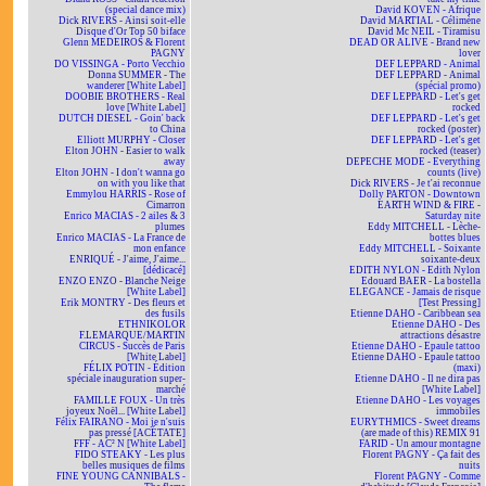
(special dance mix)
David KOVEN - Afrique
Dick RIVERS - Ainsi soit-elle
David MARTIAL - Célimène
Disque d'Or Top 50 biface
David Mc NEIL - Tiramisu
Glenn MEDEIROS & Florent
DEAD OR ALIVE - Brand new
PAGNY
lover
DO VISSINGA - Porto Vecchio
DEF LEPPARD - Animal
Donna SUMMER - The
DEF LEPPARD - Animal
wanderer [White Label]
(spécial promo)
DOOBIE BROTHERS - Real
DEF LEPPARD - Let's get
love [White Label]
rocked
DUTCH DIESEL - Goin' back
DEF LEPPARD - Let's get
to China
rocked (poster)
Elliott MURPHY - Closer
DEF LEPPARD - Let's get
Elton JOHN - Easier to walk
rocked (teaser)
away
DEPECHE MODE - Everything
Elton JOHN - I don't wanna go
counts (live)
on with you like that
Dick RIVERS - Je t'ai reconnue
Emmylou HARRIS - Rose of
Dolly PARTON - Downtown
Cimarron
EARTH WIND & FIRE -
Enrico MACIAS - 2 ailes & 3
Saturday nite
plumes
Eddy MITCHELL - Lèche-
Enrico MACIAS - La France de
bottes blues
mon enfance
Eddy MITCHELL - Soixante
ENRIQUÉ - J'aime, J'aime...
soixante-deux
[dédicacé]
EDITH NYLON - Edith Nylon
ENZO ENZO - Blanche Neige
Edouard BAER - La bostella
[White Label]
ELEGANCE - Jamais de risque
Erik MONTRY - Des fleurs et
[Test Pressing]
des fusils
Etienne DAHO - Caribbean sea
ETHNIKOLOR
Etienne DAHO - Des
F.LEMARQUE/MARTIN
attractions désastre
CIRCUS - Succès de Paris
Etienne DAHO - Epaule tattoo
[White Label]
Etienne DAHO - Epaule tattoo
FÉLIX POTIN - Édition
(maxi)
spéciale inauguration super-
Etienne DAHO - Il ne dira pas
marché
[White Label]
FAMILLE FOUX - Un très
Etienne DAHO - Les voyages
joyeux Noël... [White Label]
immobiles
Félix FAIRANO - Moi je n'suis
EURYTHMICS - Sweet dreams
pas pressé [ACÉTATE]
(are made of this) REMIX 91
FFF - AC² N [White Label]
FARID - Un amour montagne
FIDO STEAKY - Les plus
Florent PAGNY - Ça fait des
belles musiques de films
nuits
FINE YOUNG CANNIBALS -
Florent PAGNY - Comme