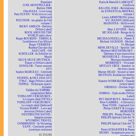
Populaire
Katia & Marielle LABEQUE -
O.P.R. MONTPELLIER -
Gershwin
Berlioz 1988
KILLING JOKE - Revelations
Ofra HAZA - Love song
les ENFANTS du MISTRAL
Patti FLYNN - With love to you
volume 2
[dédicacé]
Louis ARMSTRONG plays
POLYDOR - les géants de l'été
W.C. HANDY [dédicacé]
volume 2
MADONNA - Hollywood
RICKY AMIGOS - Delirios
(remixes)
[White Label]
Marc LAVOINE - Paris
ROCK AROUND THE
MC SOLAAR - Bouge de là
WORLD radio show
(remix)
Roger BOURDIN - TIMING 8,
MECHAGODZILLA - Planet X
Confidences d'un flûtiste
Michael JACKSON - Michael
Roger VERMEER -
Vs Michael
Rumba/Cha-cha-cha
MINK DEVILLE - Sportin' life
SAD CAFÉ - Olé
Modeste MOUSSORGSKY -
SCHÖLLER - In Schöller ist
Tableaux d'une exposition
Musik
MONSIEUR Z - Fourrure et
SIGUE SIGUE SPUTNICK -
Musique [numéroté]
Flaunt it [White Label]
MORRISSEY - Viva hate
SONOLOR - Vœux sonores
MÖTLEY CRÜE - Smokin' in
1975
the boys room
Sophie MARCEAU - Certitude
Murray HEAD - Sooner or later
[White Label]
MUSTANG Kollektion Herbst
STOFFEL & FILS 1950-1975
Winter 83
T'PAU - Rage [White Label]
Nanette WORKMAN - Chaude
TEPPAZ - Technique spatio-
[white label]
dynamic
ORISHAS - Orishas llego
Théâtre de l'EMPIRE -
remixes
compilation Rétro
OSIBISA - Ojah awake [White
TOPALOFF-VERCHUREN -
Label]
Le couple idéal [TP/WL]
PET SHOP BOYS - Behaviour
TOPALOFF~VERCHUREN -
Peter GABRIEL - 4 (Security)
Le couple idéal [dédicacé]
Peter TOSH - Captured live
Victoria PARRY - Love and
Philip OAKEY & Giorgio
devotion [White Label]
MORODER
WESTBOUND SOUND -
PHILIPS - Promo Promo 74
Sampler promo
PHILIPS Spécial Club été 76
WYOMING TRAVEL
vol.1
COMMISSION - In Wyoming
PHILIPS Spécial Club été 78
YANN - Continent perdu
vol. 2
(continue continue)
Pierre SCHAEFFER & Pierre
HENRY - Symphonie pour un
45 TOURS
homme seul