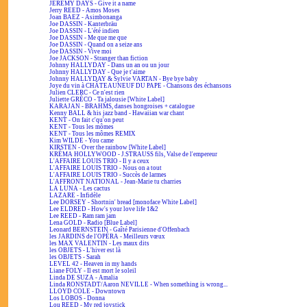
JEREMY DAYS - Give it a name
Jerry REED - Amos Moses
Joan BAEZ - Asimbonanga
Joe DASSIN - Kanterbräu
Joe DASSIN - L'été indien
Joe DASSIN - Me que me que
Joe DASSIN - Quand on a seize ans
Joe DASSIN - Vive moi
Joe JACKSON - Stranger than fiction
Johnny HALLYDAY - Dans un an ou un jour
Johnny HALLYDAY - Que je t'aime
Johnny HALLYDAY & Sylvie VARTAN - Bye bye baby
Joye du vin à CHÂTEAUNEUF DU PAPE - Chansons des échansons
Julien CLERC - Ce n'est rien
Juliette GRÉCO - Ta jalousie [White Label]
KARAJAN - BRAHMS, danses hongroises + catalogue
Kenny BALL & his jazz band - Hawaiian war chant
KENT - On fait c'qu'on peut
KENT - Tous les mômes
KENT - Tous les mômes REMIX
Kim WILDE - You came
KIRSTEN - Over the rainbow [White Label]
KRÉMA HOLLYWOOD - J.STRAUSS fils, Valse de l'empereur
L'AFFAIRE LOUIS TRIO - Il y a ceux
L'AFFAIRE LOUIS TRIO - Nous on a tout
L'AFFAIRE LOUIS TRIO - Succès de larmes
L'AFFRONT NATIONAL - Jean-Marie tu charries
LA LUNA - Les cactus
LAZARE - Infidèle
Lee DORSEY - Shortnin' bread [monoface White Label]
Lee ELDRED - How's your love life 1&2
Lee REED - Ram ram jam
Lena GOLD - Radio [Blue Label]
Leonard BERNSTEIN - Gaîté Parisienne d'Offenbach
les JARDINS de l'OPÉRA - Meilleurs vœux
les MAX VALENTIN - Les maux dits
les OBJETS - L'hiver est là
les OBJETS - Sarah
LEVEL 42 - Heaven in my hands
Liane FOLY - Il est mort le soleil
Linda DE SUZA - Amalia
Linda RONSTADT/Aaron NEVILLE - When something is wrong...
LLOYD COLE - Downtown
Los LOBOS - Donna
Lou REED - My red joystick