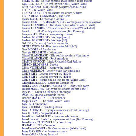
FÉLIX POTIN - Édition spéciale inauguration super-marché
FAMILLE FOUX - Un très joyeux Noël... [White Label]
Félix FAIRANO - Moi je n'suis pas pressé [ACÉTATE]
FFF - AC² N [White Label]
FIDO STEAKY - Les plus belles musiques de films
FINE YOUNG CANNIBALS - The flame
France GALL - La chanson d'Azima
Francis CABREL & Mercedes SOSA - Yo vengo a ofrecer mi corazon
Francis LEANDRI - EP Ton absence, ton silence [White Label]
Francis LEANDRI - SP Ton absence, ton silence [White Label]
Franck DIDIER - Pour la première fois [Test Pressing]
François FELDMAN - Le serpent qui danse
Frédéric BERTHELOT - Privilège [maxi]
Frédéric BERTHELOT - Privilège [SP]
G-I JOE - (I'm sorry) Don't worry tonite
GÉNÉRATION 60 - Hits des années 60 (1 & 2)
Gary MOORE - After the war
Georges BRASSENS - Le fantôme
Gérard BLANCHARD - Elle voulait revoir sa Normandie
Gérard BLANCHARD - Rock Amadour
GIANTS OF ROCK - Little Richard & Carl Perkins
GIBSON BROTHERS - Sheela
Gilles VIGNEAULT - I went to the market
Glenn MEDEIROS - Lonely won't leave me alone
GOD'S GIFT - Love to see you cry (1304)
GOD'S GIFT - Love to see you cry (1314)
GOD'S GIFT - Would you do that for me [White Label]
GRUNDIG/DECCA - Concours Cosmos 70
HOLLYWOOD CLUB ORCHESTRA - Hollywood party
Hubert MANDRIN - Si j'avais des dollars [White Label]
Iggy POP - Livin' on the edge of the night
IMAGES - Quand la musique tourne
Isabelle MAYEREAU - Les mouches
Jacques YVART - Le phare [White Label]
JAMES - Come home
Jean GUIDONI - Tous des putains
Jean LAPOINTE - Tu jongles avec ma vie [Test Pressing]
Jean TOPART - Peugeot 604 SL V6
Jean-Bruno FALGUIÈRE - Les écrans de cinéma
Jean-Louis ROLLAND - La jeunesse est finie [Test Pressing]
Jean-Patrick CAPDEVIELLE - Born to cry
JEAN-PHILIPPE - Pardonne
Jean-Pierre CASSEL - On s'accorde et on [White Label]
Jeane MANSON - Les larmes aux yeux
Jeanne MAS - Johnny Johnny ²