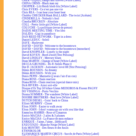
CHER - Gypsys, tramps and thieves [White Label]
CHINA CRISIS - Black man ray
CHOPPER - Lili/Heidi bleib blu [White Label]
Chris EVERS - Ce n'est pas une vie
Chris REA - I can hear your heart beat
Chubby CHECKER/Hank BALLARD - The twist [Acétate]
CINDERELLA - Nobody's fool
Claudia BRÜCKEN - Absolute
COLL - Pretty little girl [White Label]
COLUCHE - La politique (revue de presse)
DADJE MEETING TIME - Ybo libo
DALIDA - Gigi in paradisco
DAN REED NETWORK - Tiger in a dress
Daniel LEDUC - Soleil
DAVE - Hurlevent
DAVID + DAVID - Welcome to the boomtown
DAVID + DAVID - Welcome to the boomtown [monoface]
David KNOPFLER - Lonely is the night
David KOVEN - Bord à bord [Test Pressing]
David LINDLEY - Mercury blues
Dean MARTIN - Change of heart [White Label]
DECCA/GRUNDIG - Hi-Fi Stéréo Phase 4
Dee D. JACKSON - Automatic lover 88 [Test Pressing]
Démis ROUSSOS - So dreamy
Démis ROUSSOS - With you
Denis PEPIN - Marinette (j'avais l'air d'un con)
Diana ROSS - Chain reaction
Diana ROSS - Chain reaction (special dance mix)
Dick RIVERS - Ainsi soit-elle
Disque d'Or Top 50 biface Glenn MEDEIROS & Florent PAGNY
DO VISSINGA - Porto Vecchio
Donna SUMMER - The wanderer [White Label]
DOOBIE BROTHERS - Real love [White Label]
DUTCH DIESEL - Goin' back to China
Elliott MURPHY - Closer
Elton JOHN - Easier to walk away
Elton JOHN - I don't wanna go on with you like that
Emmylou HARRIS - Rose of Cimarron
Enrico MACIAS - 2 ailes & 3 plumes
Enrico MACIAS - La France de mon enfance
ENRIQUÉ - J'aime, J'aime... [dédicacé]
ENZO ENZO - Blanche Neige [White Label]
Erik MONTRY - Des fleurs et des fusils
ETHNIKOLOR
F.LEMARQUE/MARTIN CIRCUS - Succès de Paris [White Label]