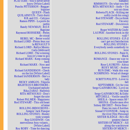
PLATTERS - You'll never never
bamahol
know [White Label]
RIMSHOTS - Do what you feel
Punchs PITTERSON - Reggae-
RITA MITSOUKO - Andy + Un
biguine
soir un chien
QUEEN - Flash
Roberta FLACK - Killing me
QUILAPAYUN - Tutti-frutti
softly (with his song)
R.B. and CO. - Calypso
Rod STEWART - Da ya think
Ramon PIPIN - La porte du
I'm sexy
jardin
Rod STEWART - Downtown
Randy NEWMAN - B.O.F.
train
Ragtime
Roger WATERS & Cindy
Raymond BOISSERIE - Perles
LAUPER - Another brick in the
de cristal
wall ²
REBEL MC - Better world
ROLLING STONES - E.P. (I
Richard LORD - Pleins feux sur
can't get no) Satisfaction
la RENAULT 9
ROLLING STONES -
Richard LORD - Rallye Monte-
Everybody needs somebody to
Carlo [dédicacé]
love
Richard LORD - The winning
ROLLING STONES - Paint It,
lion (it's time to go)
Black
Richard MARX - Keep coming
ROMANCE - Dance my way to
back
your heart
Richard MARX - Now and
Rose LAURENS - Africa
forever
ROXY MUSIC - Avalon
Richard SANDERSON - Check
RUN DMC - Walk this way
on the list [White Label]
SCORPIONS - Wind of change
Richard SANDERSON - She's a
(maxi)
lady
SCRITTI POLITTI - Lover to
RICKY AMIGOS - Téquila
fall
RIGHTEOUS BROTHERS -
SEPTEMBER - Cry for you
Unchained melody
Serge GAINSBOURG - Love on
Rika ZARAÏ - Hallelou
the beat
RITA MITSOUKO - Don't
Serge GAINSBOURG & Eddy
forget the nite
MITCHELL - Vieille canaille
Robert PALMER - Happiness
SHEILA - Spacer remix 98 ²
Rod STEWART - This old heart
SHONA - Elodie mon rêve
of mine
Sidney BECHET - Petite fleur /
ROLLING BIDOCHONS -
Dans les rues d'Antibes
Jumpin' Jack Flasque
Sinead O'CONNOR - Jump in
ROLLING STONES - Honky
the river [Test Pressing]
tonk women
SISTER SLEDGE - He's the
Ron GOODWIN - Ces
greatest dancer
merveilleux fous volants...
SISTERS OF MERCY - All
[White Label]
along the watchtower
Roy ROBY - Time for dancing
SISTERS OF MERCY -