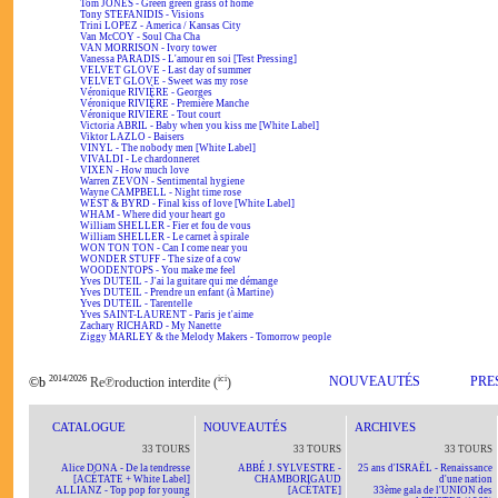
Tom JONES - Green green grass of home
Tony STEFANIDIS - Visions
Trini LOPEZ - America / Kansas City
Van McCOY - Soul Cha Cha
VAN MORRISON - Ivory tower
Vanessa PARADIS - L'amour en soi [Test Pressing]
VELVET GLOVE - Last day of summer
VELVET GLOVE - Sweet was my rose
Véronique RIVIÈRE - Georges
Véronique RIVIÈRE - Première Manche
Véronique RIVIÈRE - Tout court
Victoria ABRIL - Baby when you kiss me [White Label]
Viktor LAZLO - Baisers
VINYL - The nobody men [White Label]
VIVALDI - Le chardonneret
VIXEN - How much love
Warren ZEVON - Sentimental hygiene
Wayne CAMPBELL - Night time rose
WEST & BYRD - Final kiss of love [White Label]
WHAM - Where did your heart go
William SHELLER - Fier et fou de vous
William SHELLER - Le carnet à spirale
WON TON TON - Can I come near you
WONDER STUFF - The size of a cow
WOODENTOPS - You make me feel
Yves DUTEIL - J'ai la guitare qui me démange
Yves DUTEIL - Prendre un enfant (à Martine)
Yves DUTEIL - Tarentelle
Yves SAINT-LAURENT - Paris je t'aime
Zachary RICHARD - My Nanette
Ziggy MARLEY & the Melody Makers - Tomorrow people
2014/2026
ici
NOUVEAUTÉS
PRE
©b
Re℗roduction interdite (
)
CATALOGUE
NOUVEAUTÉS
ARCHIVES
33 TOURS
33 TOURS
33 TOURS
Alice DONA - De la tendresse
ABBÉ J. SYLVESTRE -
25 ans d'ISRAËL - Renaissance
[ACÉTATE + White Label]
CHAMBORIGAUD
d'une nation
ALLIANZ - Top pop for young
[ACÉTATE]
33ème gala de l'UNION des