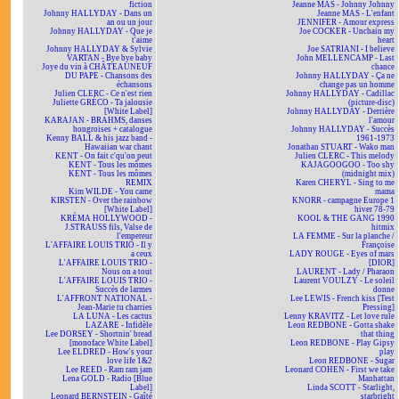
fiction
Jeanne MAS - Johnny Johnny
Johnny HALLYDAY - Dans un
Jeanne MAS - L'enfant
an ou un jour
JENNIFER - Amour express
Johnny HALLYDAY - Que je
Joe COCKER - Unchain my
t'aime
heart
Johnny HALLYDAY & Sylvie
Joe SATRIANI - I believe
VARTAN - Bye bye baby
John MELLENCAMP - Last
Joye du vin à CHÂTEAUNEUF
chance
DU PAPE - Chansons des
Johnny HALLYDAY - Ça ne
échansons
change pas un homme
Julien CLERC - Ce n'est rien
Johnny HALLYDAY - Cadillac
Juliette GRÉCO - Ta jalousie
(picture-disc)
[White Label]
Johnny HALLYDAY - Derrière
KARAJAN - BRAHMS, danses
l'amour
hongroises + catalogue
Johnny HALLYDAY - Succès
Kenny BALL & his jazz band -
1961-1973
Hawaiian war chant
Jonathan STUART - Wako man
KENT - On fait c'qu'on peut
Julien CLERC - This melody
KENT - Tous les mômes
KAJAGOOGOO - Too shy
KENT - Tous les mômes
(midnight mix)
REMIX
Karen CHERYL - Sing to me
Kim WILDE - You came
mama
KIRSTEN - Over the rainbow
KNORR - campagne Europe 1
[White Label]
hiver 78-79
KRÉMA HOLLYWOOD -
KOOL & THE GANG 1990
J.STRAUSS fils, Valse de
hitmix
l'empereur
LA FEMME - Sur la planche /
L'AFFAIRE LOUIS TRIO - Il y
Françoise
a ceux
LADY ROUGE - Eyes of mars
L'AFFAIRE LOUIS TRIO -
[DIOR]
Nous on a tout
LAURENT - Lady / Pharaon
L'AFFAIRE LOUIS TRIO -
Laurent VOULZY - Le soleil
Succès de larmes
donne
L'AFFRONT NATIONAL -
Lee LEWIS - French kiss [Test
Jean-Marie tu charries
Pressing]
LA LUNA - Les cactus
Lenny KRAVITZ - Let love rule
LAZARE - Infidèle
Leon REDBONE - Gotta shake
Lee DORSEY - Shortnin' bread
that thing
[monoface White Label]
Leon REDBONE - Play Gipsy
Lee ELDRED - How's your
play
love life 1&2
Leon REDBONE - Sugar
Lee REED - Ram ram jam
Leonard COHEN - First we take
Lena GOLD - Radio [Blue
Manhattan
Label]
Linda SCOTT - Starlight,
Leonard BERNSTEIN - Gaîté
starbright