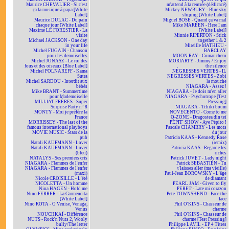
Maurice CHEVALIER - Si c'est
m'attend à la rentrée (dédicacé)
ça la musique à papa [White
Mickey NEWBURY - Blue sky
Label]
shining [White Label]
Maurice DULAC - Du pain
Miguel BOSÉ - Quand ça va mal
chaque jour [White Label]
Mike MAREEN - Here I am
Maxime LE FORESTIER - La
[White Label]
visite
Minnie RIPERTON - Stick
Michael JACKSON - One day
together 1 & 2
in your life
Mireille MATHIEU -
Michel FUGAIN - Chanson
BARCLAY
pour les demoiselles
MOON RAY - Comanchero
Michel JONASZ - Le roi des
MORIARTY - Jimmy / Enjoy
fous et des oiseaux [Blue Label]
the silence
Michel POLNAREFF - Kama
NÉGRESSES VERTES - IL
Sutra
NÉGRESSES VERTES - Zobi
Michel SARDOU - Interdit aux
la mouche
bébés
NIAGARA - Assez !
Mike BRANT - Summertime
NIAGARA - Je dois m'en aller
pour Mademoiselle
NIAGARA - Psychotrope [Test
MILLIAT FRÈRES - Super
Pressing]
Surprise Party n° 8
NIAGARA - Tchiki boum
MONTY - Moi je préfère la
NOVECENTO - Come to me
France
O-ZONE - Dragostea din teï
MORRISSEY - The last of the
PÉPIT' SHOW - Aye Pépito !
famous international playboys
Pascale CHAMBRY - Les mots
MOVIE MUSIC - Stars de la
du jour
pub
Patricia KAAS - Kennedy Rose
Natali KAUFMANN - Lover
(remix)
Natali KAUFMANN - Lover
Patricia KAAS - Regarde les
(bleu)
riches
NATALYS - Ses premiers cris
Patrick JUVET - Lady night
NIAGARA - Flammes de l'enfer
Patrick SÉBASTIEN - Tu
NIAGARA - Flammes de l'enfer
t'laisses aller (ma vieille)
(maxi)
Paul-Jean BOROWSKY - L'âge
Nicole CROISILLE - L'été
de diamant
NICOLETTA - Un homme
PEARL JAM - Given to fly
Nina HAGEN - Hold me
PERET - Late mi corazon
Nino FERRER - La Carmencita
Pete TOWNSHEND - Face the
[White Label]
face
Nino ROTA - O Venise, Venaga,
Phil O'KINS - Chasseur de
Venus
charme
NOUCHKAÏ - Différence
Phil O'KINS - Chasseur de
NUTS - Rock'n'Nuts 2, Wooly
charme [Test Pressing]
bully/The letter
Philippe LAVIL - EP 4 Titres