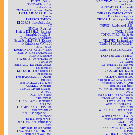
ELISTA - Debout
HALLYDAY - Le bon temps du
EMI Cool Price - Les
rock'n'roll
authentiques
the BEATLES - Love me do
EMI Music Ressources - Smile
the DØ - A mouthful
EMILE & IMAGES - Rio de
THIEVERY CORPORATION -
Janvier
The mirror conspiracy
EMPEROR NORTON
THUGS - Live à Angers février
RECORDS - Space baby blast
1996
off
THUGS - Road closed 1983-
ENOLA - Figurines
1999
Enrique IGLESIAS - Bailamos
TOOL - Schism
Ensemble De CÆLIS -
TÔT OU TARD - Plutôt tôt,
Direction Laurence Brisset
plutôt tard
Ensemble MATHEUS - Extraits
TRAFFIC - Far from home
de Griselda par VIVALDI
TRANSES CÉVENOLES N°
EPIC - Focus
17
EQUIMINTHE - Country music
TRANSES CÉVENOLES N°
ERATO - Chefs d'œuvre de la
18
Musique Classique
TRAX hors série # 5 NINJA
Erik SATIE - Les 4 visages de
TUNE
l'orchestre
U2 - Lemon
Erik SATIE - Les quatre visages
U2 - Stuck in a moment you
de l'orchestre
can't get out of
Erik SATIE - The 4 aspects of
UNDER BYEN - Live @
the orchestra
Haldern Pop
Eros RAMAZZOTTI - Quanto
V2 MUSIC sampler 1997
amore sei
Véronique RIVIÈRE - Michaël
Eros RAMAZZOTTI & Joe
Véronique SANSON - D'un
COCKER - Difendero
papillon à une étoile
ESPACE Rhythm & Blues -
VF-Version Française - Rap &
Volume 2
Groove
ESSO - Sur la route
Viola WILLS - It's my pleasure
d'Hollywood
Vivien SAVAGE - La p'tite
ETERNAL LOVE - le meilleur
Lady + C'est qu'le vent
des slows
Weird Al YANKOVIC -
F-COMMUNICATIONS - 7th
Jurassic Park
birthday sampler
WHAT FOR - L'amour n'a pas
FAN DE le magazine - CD
de loi
interview
Winston McANUFF & The
FARGO sampler 2005
Bazbaz Orchestra - A drop
Farid RUSSLAN - Musique de
ZAZIE - Rose
films
ZAZIE - Zen
FARM JOB - Hokkaïdo rush
ZAZIE MUSETTE - Zazie
FASZINATION MUSIK - Les
Musette
clous du nouveau label
ZE RECORDS presents