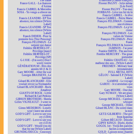
The flame
d'habitude [Claude François]
France GALL - La chanson
Florent PAGNY - Jolie môme
d'Azima
[Léo Ferré]
Francis CABREL & Mercedes
Florent PAGNY - Tue-moi
SOSA - Yo vengo a ofrecer mi
FORBANS - Lève ton ful de là
corazon
Francis CABREL - Je rêve
Francis LEANDRI - EP Ton
Francis CABREL - Petite Marie
absence, ton silence [White
François FELDMAN - Comme
Label]
une évidence
Francis LEANDRI - SP Ton
François FELDMAN - Le p'tit
absence, ton silence [White
cireur
Label]
François FELDMAN - Les
Franck DIDIER - Pour la
valses de Vienne
première fois [Test Pressing]
François FELDMAN - Petit
François FELDMAN - Le
Frank
serpent qui danse
François FELDMAN & Joniece
Frédéric BERTHELOT -
JAMISON - J'ai peur
Privilège [maxi]
Frankie SMITH - The auction
Frédéric BERTHELOT -
Freddie MERCURY - The great
Privilège [SP]
pretender
G-I JOE - (I'm sorry) Don't
Frédéric CHATEAU - Le
worry tonite
malheur des uns... [White Label]
GÉNÉRATION 60 - Hits des
FREEMEN - Military beat
années 60 (1 & 2)
(strumentale)
Gary MOORE - After the war
FULL METAL HITS
Georges BRASSENS - Le
GÉLOU - Salomé E.P. [White
fantôme
Label]
Gérard BLANCHARD - Elle
GAMINE - Le voyage
voulait revoir sa Normandie
GAROU - Je n'attendais que
Gérard BLANCHARD - Rock
vous
Amadour
Gary MOORE - One day
GIANTS OF ROCK - Little
Gary NUMAN - We are glass
Richard & Carl Perkins
[White Label]
GIBSON BROTHERS - Sheela
George MICHAEL - Careless
Gilles VIGNEAULT - I went to
whisper
the market
George MICHAEL - Older
Glenn MEDEIROS - Lonely
Gérard BLANC - Du soleil dans
won't leave me alone
la nuit
GOD'S GIFT - Love to see you
GETZ/GILBERTO - The girl
cry (1304)
from Ipanema
GOD'S GIFT - Love to see you
Gilbert BÉCAUD - Désirée
cry (1314)
GIPSY KINGS - Djobi, djoba
GOD'S GIFT - Would you do
GOGOL 1er - Voilà des paroles
that for me [White Label]
faciles à comprendre
GRUNDIG/DECCA - Concours
GOLD - Laissez-nous chanter