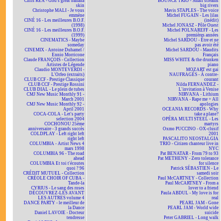
Chris REA - God's great banana
BOUNCE TRIO - Small streams
skin
big rivers
Christophe MALI - Je vous
Mavis STAPLES - The voice
emmène
Michel FUGAIN - Les lilas
CINÉ 16 - Les meilleures B.O.F.
(inédit)
(1998)
Michel JONASZ - Pôle Ouest
CINÉ 16 - Les meilleures B.O.F.
Michel POLNAREFF - Les
(1999)
premières années
CINEMATICS - Maybe
Michel SARDOU - Être et ne
someday
pas avoir été
CINEMIX - Antoine Duhamel /
Michel SARDOU - Maudits
Ennio Morricone
Français
Claude FRANÇOIS - Collection
MISS WHITE & the drunken
Artistes de Légende
piano
Claudio MONTEVERDI -
MOZART est gai
L'Orfeo (extraits)
NAUFRAGÉS - À contre-
CLUB CCF - Prestige Classique
courant
CLUB CCF - Prestige Rossini
Nilda FERNANDEZ -
CLUB DIAL - Le plein de tubes
L'invitation à Venise
CMJ New Music Monthly 91 -
NIRVANA - Lithium
March 2001
NIRVANA - Rape me + All
CMJ New Music Monthly 92 -
apologies
April 2001
OCEANIA RECORDS - Why
COCA-COLA - Let's party
take a plane?
selection 2004
OPÉRA MULTI STEEL - Les
COCHONOU 25ème
martyrs
anniversaire - 3 grands succès
Oxmo PUCCINO - OX-clusif
COLDPLAY - Left right left
2001
right left
PASCALITO NEOSTALGIA
COLUMBIA - Artist News 4
TRIO - Citizen chanteur live in
mars 1998
NYC
COLUMBIA 96 - The road
Pat BENATAR - From 79 to 93
ahead
Pat METHENY - Zero tolerance
COLUMBIA Et toi t'écoutes
for silence
quoi ? 96
Patrick SÉBASTIEN - Le
CRÉDIT MUTUEL - Collection
samedi soir
CRÉOLE CHOIR OF CUBA -
Paul McCARTNEY - Collection
Tande-la
Paul McCARTNEY - From a
CYRIUS - Le sang des roses
lover to a friend
DÉCOUVREZ-LES AVANT
Paula ABDUL - My love is for
LES AUTRES volume 4
real
DANCE PARTY - le meilleur de
PEARL JAM - Gone
la Dance
PEARL JAM - World wide
Daniel LAVOIE - Docteur
suicide
tendresse
Peter GABRIEL - Long walk