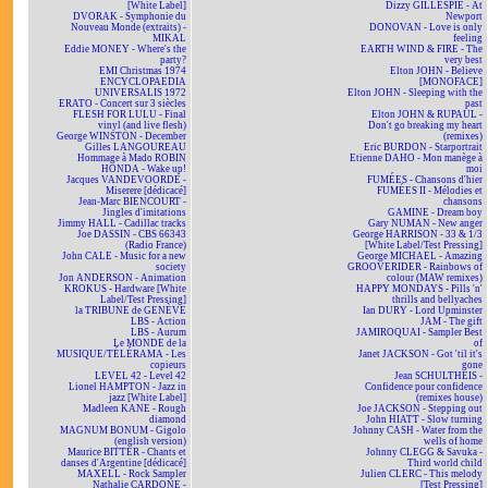
[White Label]
Dizzy GILLESPIE - At
DVORAK - Symphonie du
Newport
Nouveau Monde (extraits) -
DONOVAN - Love is only
MIKAL
feeling
Eddie MONEY - Where's the
EARTH WIND & FIRE - The
party?
very best
EMI Christmas 1974
Elton JOHN - Believe
ENCYCLOPAEDIA
[MONOFACE]
UNIVERSALIS 1972
Elton JOHN - Sleeping with the
ERATO - Concert sur 3 siècles
past
FLESH FOR LULU - Final
Elton JOHN & RUPAUL -
vinyl (and live flesh)
Don't go breaking my heart
George WINSTON - December
(remixes)
Gilles LANGOUREAU
Eric BURDON - Starportrait
Hommage à Mado ROBIN
Etienne DAHO - Mon manège à
HONDA - Wake up!
moi
Jacques VANDEVOORDE -
FUMÉES - Chansons d'hier
Miserere [dédicacé]
FUMÉES II - Mélodies et
Jean-Marc BIENCOURT -
chansons
Jingles d'imitations
GAMINE - Dream boy
Jimmy HALL - Cadillac tracks
Gary NUMAN - New anger
Joe DASSIN - CBS 66343
George HARRISON - 33 & 1/3
(Radio France)
[White Label/Test Pressing]
John CALE - Music for a new
George MICHAEL - Amazing
society
GROOVERIDER - Rainbows of
Jon ANDERSON - Animation
colour (MAW remixes)
KROKUS - Hardware [White
HAPPY MONDAYS - Pills 'n'
Label/Test Pressing]
thrills and bellyaches
la TRIBUNE de GENÈVE
Ian DURY - Lord Upminster
LBS - Action
JAM - The gift
LBS - Aurum
JAMIROQUAI - Sampler Best
Le MONDE de la
of
MUSIQUE/TÉLÉRAMA - Les
Janet JACKSON - Got 'til it's
copieurs
gone
LEVEL 42 - Level 42
Jean SCHULTHEIS -
Lionel HAMPTON - Jazz in
Confidence pour confidence
jazz [White Label]
(remixes house)
Madleen KANE - Rough
Joe JACKSON - Stepping out
diamond
John HIATT - Slow turning
MAGNUM BONUM - Gigolo
Johnny CASH - Water from the
(english version)
wells of home
Maurice BITTER - Chants et
Johnny CLEGG & Savuka -
danses d'Argentine [dédicacé]
Third world child
MAXELL - Rock Sampler
Julien CLERC - This melody
Nathalie CARDONE -
[Test Pressing]