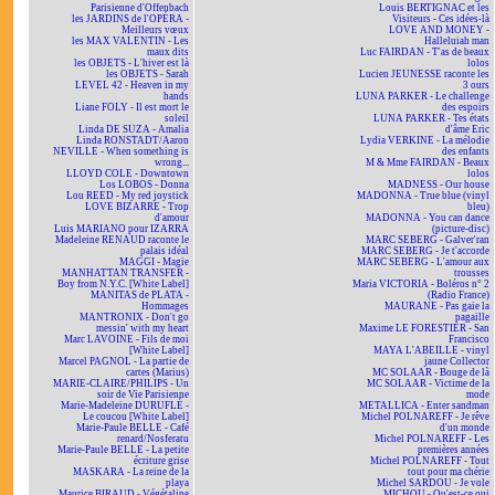
Parisienne d'Offenbach
Louis BERTIGNAC et les
les JARDINS de l'OPÉRA -
Visiteurs - Ces idées-là
Meilleurs vœux
LOVE AND MONEY -
les MAX VALENTIN - Les
Halleluiah man
maux dits
Luc FAIRDAN - T'as de beaux
les OBJETS - L'hiver est là
lolos
les OBJETS - Sarah
Lucien JEUNESSE raconte les
LEVEL 42 - Heaven in my
3 ours
hands
LUNA PARKER - Le challenge
Liane FOLY - Il est mort le
des espoirs
soleil
LUNA PARKER - Tes états
Linda DE SUZA - Amalia
d'âme Eric
Linda RONSTADT/Aaron
Lydia VERKINE - La mélodie
NEVILLE - When something is
des enfants
wrong...
M & Mme FAIRDAN - Beaux
LLOYD COLE - Downtown
lolos
Los LOBOS - Donna
MADNESS - Our house
Lou REED - My red joystick
MADONNA - True blue (vinyl
LOVE BIZARRE - Trop
bleu)
d'amour
MADONNA - You can dance
Luis MARIANO pour IZARRA
(picture-disc)
Madeleine RENAUD raconte le
MARC SEBERG - Galver'ran
palais idéal
MARC SEBERG - Je t'accorde
MAGGI - Magie
MARC SEBERG - L'amour aux
MANHATTAN TRANSFER -
trousses
Boy from N.Y.C. [White Label]
Maria VICTORIA - Boléros n° 2
MANITAS de PLATA -
(Radio France)
Hommages
MAURANE - Pas gaie la
MANTRONIX - Don't go
pagaille
messin' with my heart
Maxime LE FORESTIER - San
Marc LAVOINE - Fils de moi
Francisco
[White Label]
MAYA L'ABEILLE - vinyl
Marcel PAGNOL - La partie de
jaune Collector
cartes (Marius)
MC SOLAAR - Bouge de là
MARIE-CLAIRE/PHILIPS - Un
MC SOLAAR - Victime de la
soir de Vie Parisienne
mode
Marie-Madeleine DURUFLÉ -
METALLICA - Enter sandman
Le coucou [White Label]
Michel POLNAREFF - Je rêve
Marie-Paule BELLE - Café
d'un monde
renard/Nosferatu
Michel POLNAREFF - Les
Marie-Paule BELLE - La petite
premières années
écriture grise
Michel POLNAREFF - Tout
MASKARA - La reine de la
tout pour ma chérie
playa
Michel SARDOU - Je vole
Maurice BIRAUD - Végétaline
MICHOU - Qu'est-ce qui